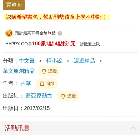
買整套
認購希望書包，幫助弱勢孩童上學不中斷！
5
預計最高可得金幣
點
?
100累1點 4點抵1元
HAPPY GO享
折抵無上限
分類：
中文書
＞
輕小說
＞
週邊精品
＞
華文原創精品
追蹤
作者：
香草
追蹤
出版社：
蓋亞原動力
追蹤
出版日：
2017/02/15
活動訊息