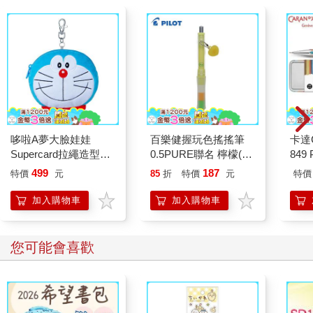
哆啦A夢大臉娃娃
百樂健握玩色搖搖筆
卡達C
Supercard拉繩造型悠
0.5PURE聯名 檸檬(限
849 
遊卡【受託代銷】
量)
筆 E
499
187
特價
元
85
折
特價
元
特價
加入購物車
加入購物車
您可能會喜歡