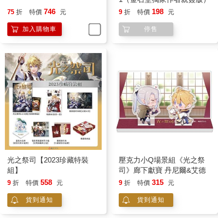
746
198
75
折
特價
元
9
折
特價
元
加入購物車
停售
光之祭司【2023珍藏特裝
壓克力小Q場景組《光之祭
組】
司》廊下獻寶 丹尼爾&艾德
558
315
9
折
特價
元
9
折
特價
元
貨到通知
貨到通知