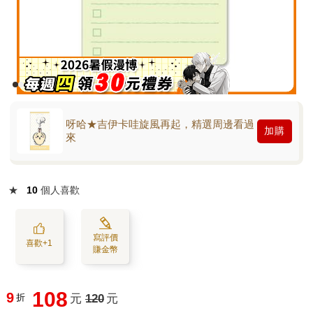
呀哈★吉伊卡哇旋風再起，精選周邊看過
加購
來
★
10
個人喜歡
寫評價
喜歡+1
賺金幣
108
9
折
元
120
元