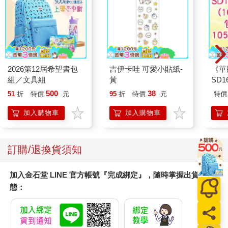
2026第12屆希望書包
吉伊卡哇 可愛小貼紙-
《單
組／文具組
黃
SD
500
38
51
折
特價
元
95
折
特價
元
特價
加入購物車
加入購物車
訂購/退換貨須知
加入金石堂 LINE 官方帳號『完成綁定』，隨時掌握出貨動
態：