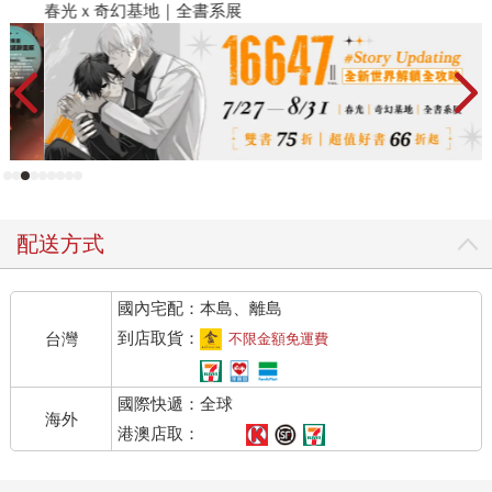
春光ｘ奇幻基地｜全書系展
閱
配送方式
國內宅配：本島、離島
到店取貨：
台灣
不限金額免運費
國際快遞：全球
海外
港澳店取：