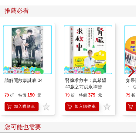
推薦必看
請解開故事謎底 04
腎臟求救中：真希望
如果
40歲之前洪永祥醫師
：《
就告訴我這些事
喵》
150
379
79
折
特價
元
79
折
特價
元
79
折
【首
加入購物車
加入購物車
您可能也需要