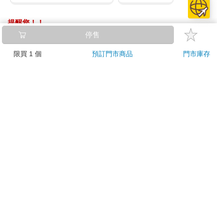
提醒您！！
金石堂及銀行均不會請您操作ATM! 如接獲電話要求您前往
停售
ATM提款機，請不要聽從指示，以免受騙上當！
限買 1 個
預訂門市商品
門市庫存
退換貨須知：
**提醒您，鑑賞期不等於試用期，退回商品須為全新狀態**
依據「消費者保護法」第19條及行政院消費者保護處公告之
「通訊交易解除權合理例外情事適用準則」，以下商品購買
後，除商品本身有瑕疵外，將不提供7天的猶豫期：
易於腐敗、保存期限較短或解約時即將逾期。（如：生
鮮食品）
依消費者要求所為之客製化給付。（客製化商品）
報紙、期刊或雜誌。（含MOOK、外文雜誌）
經消費者拆封之影音商品或電腦軟體。
非以有形媒介提供之數位內容或一經提供即為完成之線
上服務，經消費者事先同意始提供。（如：電子書、電
子雜誌、下載版軟體、虛擬商品…等）
已拆封之個人衛生用品。（如：內衣褲、刮鬍刀、除毛