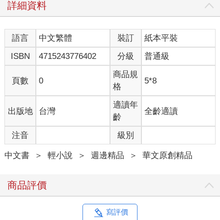
詳細資料
語言
中文繁體
裝訂
紙本平裝
ISBN
4715243776402
分級
普通級
商品規
頁數
0
5*8
格
適讀年
出版地
台灣
全齡適讀
齡
注音
級別
中文書
＞
輕小說
＞
週邊精品
＞
華文原創精品
商品評價
寫評價