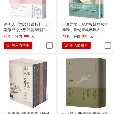
睡美人【精裝典藏版】：川
伊豆之旅：邂逅異鄉的永恆
端康成令文學評論家瞠目結
悸動，川端康成淬鍊人生孤
舌的魔性名作
寂短篇選【珍藏紀念版】
300
300
79
折
特價
元
79
折
特價
元
加入購物車
加入購物車
川端康成經典名作集【珍藏
山之音：川端康成夜聽山音