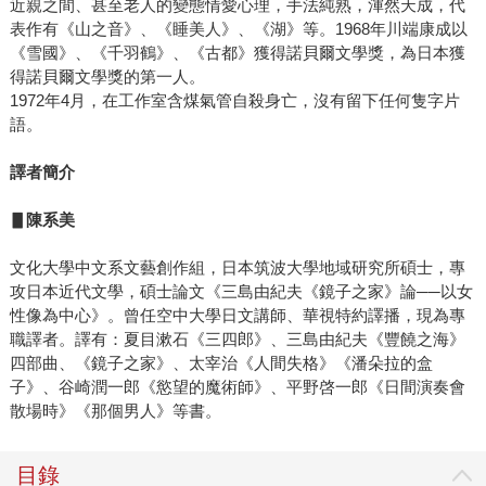
近親之間、甚至老人的變態情愛心理，手法純熟，渾然天成，代
表作有《山之音》、《睡美人》、《湖》等。1968年川端康成以
《雪國》、《千羽鶴》、《古都》獲得諾貝爾文學獎，為日本獲
得諾貝爾文學獎的第一人。
1972年4月，在工作室含煤氣管自殺身亡，沒有留下任何隻字片
語。
譯者簡介
▋陳系美
文化大學中文系文藝創作組，日本筑波大學地域研究所碩士，專
攻日本近代文學，碩士論文《三島由紀夫《鏡子之家》論──以女
性像為中心》。曾任空中大學日文講師、華視特約譯播，現為專
職譯者。譯有：夏目漱石《三四郎》、三島由紀夫《豐饒之海》
四部曲、《鏡子之家》、太宰治《人間失格》《潘朵拉的盒
子》、谷崎潤一郎《慾望的魔術師》、平野啓一郎《日間演奏會
散場時》《那個男人》等書。
目錄