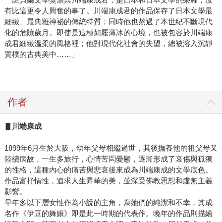
有比這更令人興奮的事了。川端康成君的作品保存了日本文學最
細緻、最典雅神祕的傳統特質；同時他也熬過了本世紀不斷現代
化的危險歲月。即使是這種如履薄冰的心境，也被包容於川端康
成君細緻溫柔的風格裡；他對現代化社會的失望，總被溶入沉靜
質樸的古典美中……」
作者
▋川端康成
1899年6月生於大阪，幼年父母相繼過世，其後撫養他的祖父母又
陸續病故，一生多旅行，心情苦悶憂鬱，逐漸形成了哀傷與孤獨
的性格，這種內心的痛苦與悲哀後來成為川端康成的文學底色。
作品富抒情性，追求人生昇華的美，並深受佛教思想和虛無主義
影響。
早年多以下層女性作為小說的主角，寫她們的純潔和不幸，其成
名作《伊豆的舞孃》即是此一時期的代表作。晚年的作品則描繪