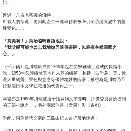
姐。
透過一只古老茶碗的流轉，
所有人的命運，將因此產生一連串彷若被牽引至茶湯漩渦中的魔
性變化……
「真美啊！」菊治喃喃自語地說：
「我父親可能也曾忘我地撫弄這個茶碗，以麻痺各種罪孽之
心。」
《千羽鶴》是川端康成自1949年起在文學雜誌上連載的長篇小
說，1953年又陸續發表本作未竟的續篇，包括〈波千鳥〉等，透
過大量觸覺、聲色與意念等優雅精妙的臨摹，被視為是川端乃至
於整個日本文學在戰後的代表作之一。
本書亦是1968年川端被授予諾貝爾文學獎時，評獎委員會所提到
的三部小說之一，另外兩部則是《雪國》與《古都》。
對此，同為當代文豪的三島由紀夫曾折服地說道：
「諾貝爾文學獎頒與川端康成君，是日本和日本文學的榮耀，沒