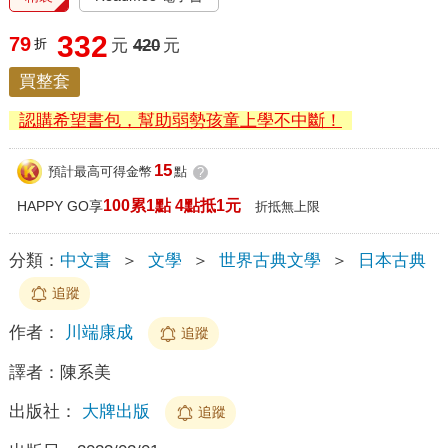
332
79
折
元
420
元
買整套
認購希望書包，幫助弱勢孩童上學不中斷！
15
預計最高可得金幣
點
?
100累1點 4點抵1元
HAPPY GO享
折抵無上限
分類：
中文書
＞
文學
＞
世界古典文學
＞
日本古典
追蹤
作者：
川端康成
追蹤
譯者：
陳系美
出版社：
大牌出版
追蹤