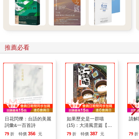
推薦必看
日花閃爍：台語的美麗
如果歷史是一群喵
請解
詞彙&一百首詩
(15)：大清風雲篇【萌
貓漫畫學歷史】
356
387
79
折
特價
元
79
折
特價
元
79
折