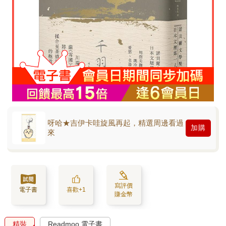
呀哈★吉伊卡哇旋風再起，精選周邊看過
加購
來
寫評價
電子書
喜歡+1
賺金幣
精裝
Readmoo 電子書