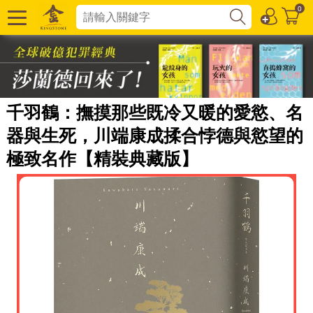
0
千羽鶴：撫摸那些既冷又暖的愛慾、名
器與生死，川端康成揉合悖德與慾望的
極致名作【精裝典藏版】