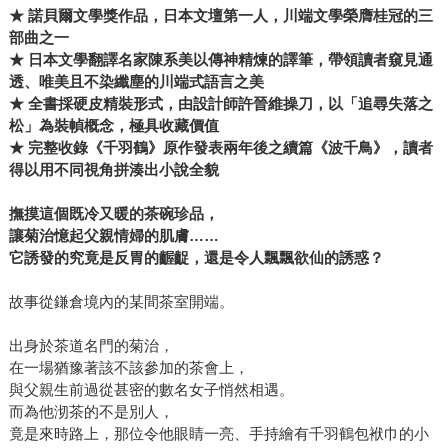
★ 諾貝爾文學獎作品，
日本文壇第一人，
川端文學榮膺桂冠的三
部曲之一
★ 日本文學翻譯名家陳系美以傳神精煉的譯筆，帶領讀者窺見通
透、唯美且不染纖塵的
川端
式語言之美
★ 全書採硬皮精裝形式，由設計師許晉維操刀，以「追尋失落之
松」為裝幀概念，極具收藏價值
★
完整收錄《千羽鶴》原作發表兩年後之續篇《波千鳥》，讀者
得以用不同視角拼湊出小說全貌
撫摸這個既冷又暖的茶碗珍品，
讓菊治憶起父親情婦的肌膚……
它誘發的究竟是反胃的齷齪，還是令人飄飄欲仙的誘惑？
故事從鎌倉境內的某間茶室開端。
出身於茶道名門的菊治，
在一場猶豫著該不該參加的茶會上，
與父親生前過從甚密的數名女子悄然相遇。
而為他沏茶的不是別人，
竟是來時路上，那位令他眼睛一亮、手持繪有千羽鶴包袱巾的小