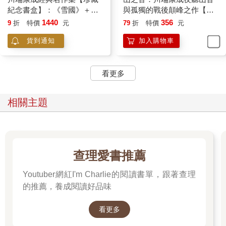
紀念書盒】：《雪國》＋
與孤獨的戰後顛峰之作【精
《古都》＋《千羽鶴》＋
裝典藏版】
1440
356
9
折
特價
元
79
折
特價
元
《伊豆的舞孃》(精裝全四
貨到通知
加入購物車
冊)
看更多
相關主題
查理愛書推薦
Youtuber網紅I'm Charlie的閱讀書單，跟著查理
的推薦，養成閱讀好品味
看更多