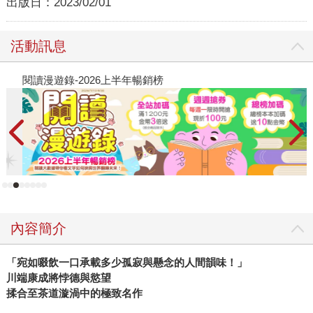
出版日：
2023/02/01
活動訊息
閱讀漫遊錄-2026上半年暢銷榜
飢
內容簡介
「宛如啜飲一口承載多少孤寂與懸念的人間韻味！」
川端康成將悖德與慾望
揉合至茶道漩渦中的極致名作