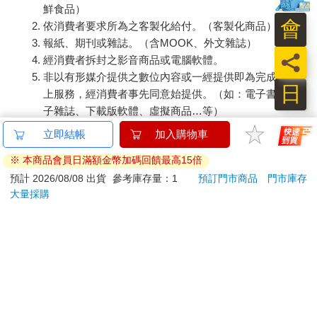
鮮食品）
會
依消費者要求所為之客製化給付。（客製化商品）
報紙、期刊或雜誌。（含MOOK、外文雜誌）
員
經消費者拆封之影音商品或電腦軟體。
非以有形媒介提供之數位內容或一經提供即為完成之線
日
上服務，經消費者事先同意始提供。（如：電子書、電
子雜誌、下載版軟體、虛擬商品…等）
已拆封之個人衛生用品。（如：內衣褲、刮鬍刀、除毛
立即結帳
加入購物車
刀…等）
※ 本商品會員日滿額金幣加碼回饋最高15倍
若非上列種類商品，均享有到貨7天的猶豫期（含例假
日）。
預計 2026/08/08 出貨
參考庫存量：1
預訂門市商品
門市庫存
大量採購
辦理退換貨時，商品（組合商品恕無法接受單獨退貨）必須
是您收到商品時的原始狀態（包含商品本體、配件、贈品、
保證書、所有附隨資料文件及原廠內外包裝…等），請勿直
接使用原廠包裝寄送，或於原廠包裝上黏貼紙張或書寫文
字。
退回商品若無法回復原狀，將請您負擔回復原狀所需費用，
嚴重時將影響您的退貨權益。