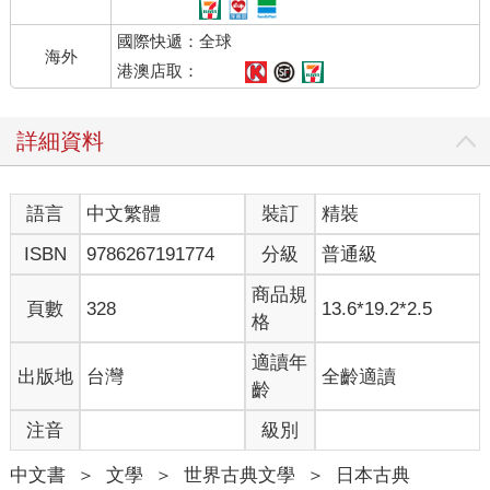
國際快遞：全球
海外
港澳店取：
詳細資料
語言
中文繁體
裝訂
精裝
ISBN
9786267191774
分級
普通級
商品規
頁數
328
13.6*19.2*2.5
格
適讀年
出版地
台灣
全齡適讀
齡
注音
級別
中文書
＞
文學
＞
世界古典文學
＞
日本古典