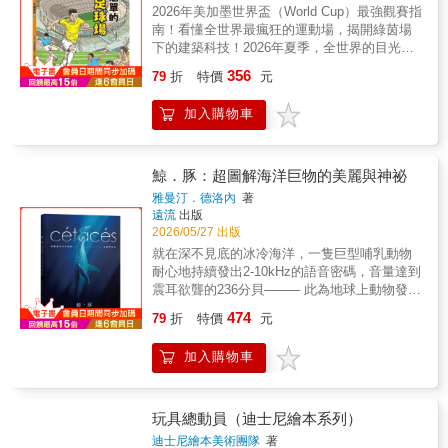
現自己竟是珍貴的骨董收藏品！在前往博物館
物」、「環保即生活」的概念，系列暢銷超過
2026年美加墨世界盃（World Cup）最強觀賽指
與夥伴們身邊之間，他面臨了最艱難的選擇。
百萬冊。特色2 符合聯合國永續發展目標
南！看懂全世界最瘋狂的運動場，揭開綠茵場
最終他明白：被孩子愛著，才是玩具最光榮的
SDGs、環保6R的精神，為課堂最佳的團討素
下的建築科技！2026年夏季，全世界的目光都
使命。第 3 集：【最美的告別】安弟長大要去
材。特色3 系列取材多樣化，從愛物惜物衍伸
將聚焦在美加墨世界盃。但你可曾想過，那些
356
上大學了，玩具們該何去何從？在陽光托兒所
79
折
特價
元
到珍惜身而為人的本分，實踐敬天愛人的終極
能容納數萬人瘋狂吶喊的巨大建築，是如何在
的驚險脫逃後，胡迪帶領大家學會放下，並將
目標。特色4 不浪費的惜物精神席捲全世界，
幾天內從足球場變身為美式足球場？為什麼在
這份愛傳遞給下一個孩子——邦妮。第 4 集：
加入購物車
系列授權近10國語言。特色5 《怕浪費奶奶》
氣候嚴苛的沙漠或極地，球員依然能在綠色草
【自由的定義】邦妮親手做的「叉奇」逃跑
故事改編成線上動畫，6國語言全球同步上映。
皮上踢球？本書《不簡單的足球場》是「這裡
了！在營救過程中，胡迪與牧羊女重逢，並看
名家推薦牙醫師．作家．環保志工 李偉文繪
不簡單」系列的重磅新作。我們不只帶你進入
見了玩具生命的另一種可能。他決定聽從內心
本工作者 海狗房東文字工作者 諶淑婷後青
世界盃的高科技場館，更要潛入那些連轉播鏡
鯨．豚：超圖解海洋巨物的美麗與神祕
的聲音，從守護者轉變為自由的冒險家。第 5
春繪本館主編 盧方方全國首創「日文繪本親
頭都拍不到的「地下禁區」。這是一本為小小
雅曼汀．德洛內
著
集：【永恆的連結】當科技產品占領了邦妮的
子讀書會」創辦人 藍莓媽咪「倚老賣老，常
球迷、建築迷與工程控準備的百科全書，讓你
遠流
出版
房間，玩具們面臨史無前例的數位挑戰！胡迪
讓人感到生厭，尤其是過於僵化的生活習慣與
從「看熱鬧」進化為「看門道」的超級專家！
2026/05/27 出版
與老友們再次聯手，在冰冷的科技世界中找回
不合時宜的時代經驗。怕浪費的奶奶卻不會，
本書亮點：幫助你一次看懂足球場，再帶你潛
就在深不見底的冰冷海洋，一隻巨型哺乳動物
情感的連結，證明真實的陪伴永遠無法被取
她的怕浪費，是對這個世界的珍惜和喜愛，她
入綠草皮之下，認識場地裡的超級科技！這
耐心地持續發出2-10kHz的語音密碼，音量達到
代。※適讀年齡：3歲以上、無注音｜全系列亮
的生活智慧是創造力與行動力的展現！」──諶
次，我們要帶領充滿好奇心的小讀者，直擊連
震耳欲聾的236分貝──── 此為地球上動物發出
點｜✪ 完整的成長曲線： 從安弟的房間到邦妮
淑婷／文字工作者「聽奶奶的話，保你平安健
轉播鏡頭都拍不到的區域，揭開現代足球場的
的最大聲音。在浩瀚無垠的水體當中，這些訊
的童年，再到未來的數位挑戰，一次收錄玩具
康長大」怕浪費奶奶將敬畏天地，愛人惜物的
474
神祕面紗！像是：用生動的圖解，拆解足球場
79
折
特價
元
息究竟是要傳送給誰？我們該如何解讀其意
們最豐富的情感旅程。✪ 寓教於樂的生命教
心意，濃縮成逗人歡快的故事，妥貼收下奶奶
地裡的區域密碼：例如，半徑9.15公尺的中
義？ 第一本完整介紹鯨・豚及其習性市面上最
育： 透過故事討論「分享」、「勇氣」與「面
的叮嚀，煉化為成長的養份，保我們一生幸
圈，其實是開球時必須保持的「社交距離」！
加入購物車
美麗，且最大開本的知識型繪本結合科學視
對改變」，是親子共讀的最佳素材。✪ 視覺饗
福。」──盧方方／後青春繪本館主編「不浪費
而充滿危機的禁區，則是守門員專屬的特權
角，以細膩動人的手繪圖像為大人和小孩填補
宴： 復刻電影經典場景，繽紛色彩激發孩子的
不是小氣，而是惜物，是一種生活態度。不浪
區，也是防守球員絕對不能隨便犯規的領地。
未知之境的雋永之書 ★史上首次深入淺出說明
想像力。｜動畫電影繪本系列特色｜✪ 精選迪
費也並非不捨得，而是一種物盡其用的精神、
變形金剛般的地下基地：草皮竟然可以切塊滑
鯨豚的生活習性、演化分類與行為特徵；★響
士尼、皮克斯經典動畫，將電影藝術融入生活
玩具總動員（迪士尼繪本系列）
想法。《怕浪費奶奶》系列叢書發揚不浪費的
開，搭乘超大型的升降梯收進地底溫室。這是
應聯合國SDGs「保育海洋生態」永續發展目
閱讀。✪ 文字淺顯易懂，適合幼兒啟蒙及學齡
迪士尼繪本美術團隊
著
精神，除了教導小朋友珍惜吃穿用度，並運用
現代球場為了因應各種嚴苛氣候，而衍生打造