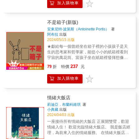
囉～～「哇啊，好棒喔，破掉的鼓，變成新的
都很有幹勁，但若沒有良好的分工與配合，再
加入購物車
——她不怕高、不怕吵，更不怕黑漆漆的夜
口筆譯兼任教授。 法國電訊管理學院管理碩
樂器了！」動物村的朋友們紛紛聞「聲」而
棒的想法也難以實現。 本書特別強調「合
晚。一天，當她知道獲得學校話劇演出主角的
士、經濟戰爭學院研究碩士。留法十六載，悠
來，好奇這是什麼樂器呀？這個從沒聽過的聲
作」不只是同時做一件事，而是確認細節、分
機會時，她非常興奮，很想趕快上台表演。
遊臺法文化之間。從小喜愛閱讀，譯有《二十
音和節奏，給了他們靈感：「嗨～大家也一起
工與配合的過程。當豬豬們終於意識到問題，
但，等到真正上台排練……喔不！她先是開始
一世紀資本論》、《朝向新建築》、《菁英學
不是箱子(新版)
來做樂器吧！」不一會兒，大家帶來令人意想
願意停下來協助彼此、重新規劃工作，他們的
發抖，然後肚子裡一陣陣咕嚕嚕翻滾。這是什
院》、《餐桌上的紅色經濟風暴》、《鐵骨柔
不到的東西：有樹枝、貝殼、種子……沙啦啦
安東尼特‧波第斯（Antoinette Portis）
著
工程才終於順利完成。這樣的轉折，不只增加
麼感覺？貝拉是不是……害怕了？◎好評推薦7
情》、《證嚴法師自然語》等十餘本書。希望
阿布拉
出版
～沙啦～好像來到了海邊；沙咖沙咖～種子彷
故事張力，也能讓孩子認知到「按部就班」與
歲女兒很喜歡這個故事！故事流暢，精緻的插
用優質的口筆譯，把精采的法國文化分享給勇
2024/05/15 出版
彿在跳舞呢！啵啵和動物朋友們還會做出什麼
「團隊策略」的力量。＊學習領域：語文、綜
圖將情節中的貝拉、奶奶和朋友的描述變得更
敢可愛的臺灣人！ 審訂 余欣怡臺灣大學生態
樣的樂器呢？一起動動腦，想一想！音樂派對
★獻給每一個曾經坐在箱子裡的小孩孩子是天
合活動 (人際關係與團隊合作／人際關係與溝通
加生動。我給這本書五顆星，並強烈推薦給大
學與演化生物學研究所博士，黑潮海洋文教基
就在大家的創意與合奏中熱鬧展開！突然，噹
生的思考家和哲學家，能從小小的紙箱裡看到
活動、危機辨識與處理／解決問題)＊議題：人
家
金會鯨豚董事；著作有《黑潮尋鯨》（合著，
啷～噠噠噠～啵咚～啵噠啵噠～一陣劇烈聲響
宇宙的萬花筒。當孩子坐在紙箱裡發揮想像力
際關係、情緒教育
——英國讀者Donna插圖明亮、文章流暢易
遠流出版）、《臺灣百種海洋圖鑑》（合著，
起， 咦？這個彈奏樂器的不速之客是誰呢？
時，他們就正在通往一個任何事情都可能發生
237
懂。是一本可以和孩子討論如何面對害怕的可
海保署出版）。
79
折
特價
元
大家一起猜一猜！〔本書特色〕★河馬啵啵和
的世界。本書作者把孩子無窮的想像力，用極
愛故
朋友們以豐富的想像力創造各種生活中的「樂
為簡單的線條豐富的呈現出來。從書中小小兔
事
加入購物車
器」，全書充滿精彩圖文和各式各樣的聲音，
和隱形角色之間的對話，更能看到孩子想像力
——英國讀者EMMA◎引導閱讀 每個孩子
引發孩子從生活中展開聯想，隨時汲取創新靈
的豐富寶藏。得獎紀錄˙ 中國時報開卷版推薦˙
都會有害怕的時刻，無論是得獨自入睡、面對
感，也藉機學習各種擬聲詞彙。★親愛的孩
新北市百本幼幼好書推薦˙ 新聞局中小學優良課
新環境，或是學習不熟悉的事物等。 故事
子，你也可以跟著河馬啵啵一起做樂器哦！找
外讀物推薦˙ 好書大家讀年度最佳少年兒童讀物
情緒大飯店
中的小熊貝拉總是充滿自信，從不害怕任何
找身邊隨手可得的小物件：杯子、水桶、鈴
獎˙ 滿天星閱讀計畫優良圖書推薦
莉迪亞．布蘭科維琪
著
事：她不怕高、不怕黑，甚至不怕突如其來的
鐺、木棒、彈珠……激發創意點子，靈機一
小典藏
出版
吵鬧聲，因此她一直覺得自己是勇敢的。直到
動，就能做出獨一無二專屬於你的美妙樂器。
2024/04/03 出版
某天，貝拉終於碰到了讓她感覺「怪怪的」、
❤河馬啵啵系列繪本①～⑦陪孩子快樂成長！❤
一座接待所有情緒的大飯店 正展開雙臂，歡迎
「不對勁」的事情，也就是站上舞台演出！這
日本暢銷逾90,000冊！《河馬啵啵的果汁派
情緒入住！ 歡迎光臨情緒大飯店。 我是飯店經
也是貝拉第一次認識到「害怕」這樣的情緒，
對》《河馬啵啵的祕密基地》《河馬啵啵的剉
理，為前來入住的情緒服務。 在情緒大飯店，
她因而感到不知所措。 幸好，在奶奶的開
冰派對》《河馬啵啵的妖怪麵包派對》《河馬
每一天都不一樣， 很難預測誰會到來，每位客
導和指引下，貝拉漸漸明白，「原來每個人都