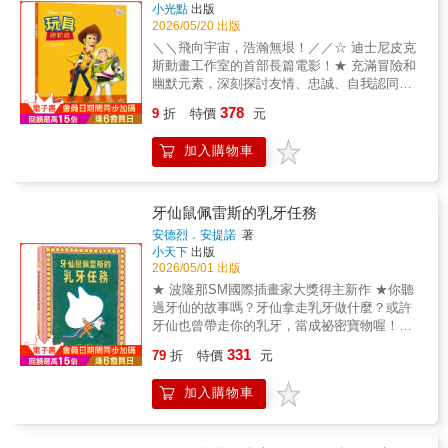
標，關懷海洋生物；★用老少咸宜的圖文繪
兒童自行閱讀。✪ 全系列包含《玩具總動
小光點
出版
智慧與巧思把回收物再利用等生活態度外，也
的地下系統！草皮上深淺交錯的網格：才不是
本，經由藝術之美啟迪海洋保育與生命教育。
員》、《冰雪奇緣》、《腦筋急轉彎》等多款
2026/05/20 出版
告訴小朋友珍惜有限資源與環境保護的重要
上了漆，而是利用光線折射的原理，讓草皮出
鯨是地球上最巨大的動物，身形靈巧的海豚過
熱門主題。｜動畫電影繪本系列包含｜◇ 【迪
＼＼飛向宇宙，浩瀚無垠！／／☆ 迪士尼皮克
性，使大家知道要節能減碳，愛護我們唯一的
現差異。這可不只是為了美觀，更是幫助裁判
著群居生活；2,000萬年來，兩者是海洋生態鏈
士尼繪本系列】玩具總動員（全系列5集）◇
斯動畫工作室的首部長篇電影！★ 充滿冒險和
地球。」──藍莓媽咪／全國首創「日文繪本親
判斷「越位」的得力武器！球場上的「天
中，最為敏感、最具發聲能力的頂級存在。 從
【迪士尼繪本系列】動物方城市（全系列2集）
幽默元素，深刻探討友情、忠誠、自我認同等
子讀書會」創辦人日本讀者熱情回饋「怕浪費
眼」：帶孩子看懂VAR（影像輔助裁判）的作
座頭鯨的優美歌聲、海豚的聲納系統、抹香鯨
◇ 【迪士尼繪本系列】冰雪奇緣（全系列4
主題。☆ 當牛仔遇上太空人，誰才是安弟的最
奶奶的魄力，把我兒子給鎮住了！自從跟他一
用。現在的裁判配備了確認進球時會強烈震動
378
的深潛能力，到育幼、遷徙、群體生活與難以
集）◇ 【迪士尼繪本系列】海洋奇緣（全系列
9
折
特價
元
愛？｜故事簡介｜安弟的生日到了！這本該是
起讀了這本書之後，他老是把『怕浪費奶奶要
的「神奇手錶」，並透過門線技術與多部監控
想像的感知世界；牠們不只是海中巨物，更是
2集）◇ 【迪士尼繪本系列】腦筋急轉彎（全
玩具們最興奮的日子，卻也是胡迪警長「噩
來嘍！』這句話掛在嘴邊。」──3歲兒媽媽
螢幕，能精準的守護每一次的關鍵得分。不可
擁有記憶、情感、社會連結與文化的獨特生
系列3集）還有更多經典動畫繪本......
加入購物車
夢」的開始——超酷炫的太空騎警「巴斯光
「有些時候我們怎麼教孩子，都還是沒什麼成
思議的特色球場巡禮：是一場精采絕倫的紙上
命。 但你知道……┃ 鬚鯨和齒鯨覓食的方式有
年」震撼登場！巴斯擁有閃爍的雷射與彈射機
效的事情，例如吃飯等日常，現在只要跟他說
建築展，讓你可以跟著足球場，一秒環遊世
何不同？┃ 鯨豚的背鰭與鯊魚有什麼不一樣的
翼，還深信自己是拯救銀河的英雄，瞬間成為
『怕浪費奶奶要來嘍！』都會再努力多吃幾
界！從能引發場地共振的阿根廷「糖果盒球
地方？┃ 海豚躍出海面落入海中之前可以旋轉
房間裡的新寵兒。這讓身為玩具領袖的胡迪感
口，最近也很喜歡拿吃剩的橘子皮去洗澡。推
場」，到未來即將挑戰地心引力的沙烏地
牙仙鼠佩雷斯的乳牙任務
七次？┃ 這些美妙的生物在呼吸暫停時是如何
到既嫉妒又不安。在一次前往「披薩星球」的
薦這本書給生活在『隨手就丟』世代的孩子與
「NEOM空中球場」，再到沙漠中的酷涼帳篷
安德烈．安提諾
著
睡覺的？┃ 季節性遷徙的冠軍是座頭鯨，每年
途中，兩人意外流落街頭，甚至闖進了惡鄰居
父母，書裡有滿多值得我們反思的地方。」
球場。趁著四年一度的世界盃熱潮即將到來，
小天下
出版
旅行超過兩萬公里！┃ 鯨豚是用什麼方式有計
阿薛的恐怖家園！面對搬家倒數的威脅與重重
──5歲兒母親
讓孩子從觀看賽事出發，培養欣賞專業，並勇
2026/05/01 出版
劃、有效率的團體覓食呢？ 這本結合科學知
危機，這對水火不容的死對頭必須放下成見，
於探索世界的知識力吧！本書特色小木馬出版
★ 波隆那SM國際插畫家大獎得主新作 ★你聽
識、精緻插畫與海洋實況的圖文並茂繪本────
團結展開一場驚心動魄的逃亡大戰。胡迪與巴
社在《超級工程MIT》系列出版後，受到各界的
過牙仙的故事嗎？牙仙拿走乳牙做什麼？或許
從身體構造、演化分類到行為特徵與海中哺乳
斯能及時趕回安弟的身邊，發現友情的真正意
支持，帶領大小讀者從公共建築、工程規劃等
牙仙也曾帶走你的乳牙，當成祕密寶物喔！◆
動物面臨的生存威脅。作者以優美寫實的筆
義嗎？※適讀年齡：3歲以上、無注音｜本書亮
角度，看見城市發展的藍圖，並提供小朋友多
最有趣的牙仙故事，幽默又充滿想像力 ◆串連
觸，帶領人們重新認識這群既古老又前衛的海
331
點｜✪ 經典重現：全彩精緻插畫，重溫皮克斯
視角觀察未來的閱讀素材。今年，我們延續這
79
折
特價
元
童話傳說與生活經驗，將掉牙的焦慮，轉化為
洋住民。 鮮為人知的解剖鯨豚的生理或特有細
最經典的冒險故事。✪ 友誼成長：帶孩子學習
份初衷，推出《這裡不簡單》系列，繼首部作
正向的創意想像！帶走乳牙的牙仙，真面目是
節，全收錄於這本書中。翻開書頁，映入眼簾
如何處理「嫉妒」情緒，理解團隊合作與分享
《不簡單的棒球場》後，將目光轉向全球參與
加入購物車
一隻小老鼠？！所有的小孩一定都很好奇：睡
的不只是鯨豚，也是海洋如何呼吸，以及人類
的快樂。✪ 正向力量：跟著胡迪與巴斯一起克
人數最多、最具熱情的運動場域——足球場。
著以後，是誰拿走了枕頭下的乳牙？真的是牙
如何重新學會敬畏自然的歷程。 ▌本書特色◇
服恐懼，找回自信與真正的勇氣！｜全系列特
身為愛棒球的臺灣人，我們已逐漸領略世界各
仙嗎？牙仙究竟是誰？他到底把乳牙拿去做什
藝術與科學兼具的鯨豚圖文書，以高辨識度插
色｜✪ 精選各式各樣的迪士尼、皮克斯經典動
地特色球場的魅力；然而，足球作為世界第一