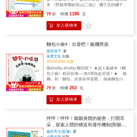
情緒教育／品德教育／人際互動
商。 ❤ 特製增加勇氣妙招，培養孩子說「不」
目主持人「自己製作樂器是創作音樂的樂趣之
本 《野貓軍團妖怪山(二版)》 糰子店的糰子被
的能力！ ❤ 聆聽身體和心靈的聲音，一步步認
一，並且用這個世界唯一原創的樂器來演奏，
一陣風離奇的捲走了， 難道有妖怪？這次野貓
1185
知、舒緩情緒。 ❤ 讓孩子理解父母的愛沒有條
真是太美妙了！這是從一個壞掉的鼓開始的故
79
折
特價
元
軍團將勇闖妖怪山！ 這是汪汪開的糰子店。野
件，建立信任感與安全感。 【書籍資訊】 ◎六
事。無心插柳的動作，讓這個鼓有了令人意想
貓軍團正在外面偷看&hellip;&hellip;他們好想吃
大領域分類：情緒、健康、認知 ◎六大核心素
不到的驚喜。『鼓的聲音』透過不同方式復活
加入購物車
糰子。 野貓軍團偷偷的到糰子店裡做糰子，正
養：覺知辨識、表達溝通、自主管理 ◎有注
了，啵啵發現了這件事，真是太棒了。每個人
當糰子做好了，打算泡茶配著吃的時候，突然
音，5歲以下親子共讀，5歲以上自行閱讀。 有
聚在一起享受美好的樂聲時，就是音樂真正的
來了一陣風，把糰子全部都捲走了！連店都毀
感推薦 & 語言治療師、藝術療育者 吳雅婷 最
妙趣。」──日本讀者好評1「破損的鼓稍做改
掉了！ 野貓軍團看到地上有腳印，沿途還有串
麵包小偷4：出發吧！飯糰男孩
暖心的教授媽媽 郭葉珍 臨床心理師、「當心理
變，成了一個全新的樂器，並且發出美妙的音
糰子的竹籤&hellip;&hellip;好像會出現可怕的妖
柴田啓子
著
師遇見繪本」主理人 黃宜珊 精神科醫師、榮格
色！啵啵的朋友們看到了這點，他們也利用周
怪&hellip;&hellip; 真的是妖怪吃掉糰子嗎？野
采實文化
出版
心理分析師、作家 鄧惠文 作家、繪本評論人
圍的東西製作自己的樂器，就像上美勞課般有
貓軍團這次將勇闖妖怪山，找尋糰子的下落！
2023/10/05 出版
賴嘉綾 諮商心理師、職業生涯諮詢師 盧美妏
趣。小朋友總會忽然想到一個點子，然後去做
《野貓軍團咖哩飯(二版)》 哇！香噴噴的咖哩
咦&hellip;&hellip;麵包呢？ ★超人氣繪本《麵
（依姓氏筆畫排序） 專家推薦 &bull;「在生活
些有趣的東西。這本書讓人體會創作時開心及
飯引來了大老虎！ 這次野貓軍團將展開一場叢
包小偷》精采前傳──第4彈熱血登場！★ 「飯
中，和孩子一起練習使用情緒急救箱裡的種種
興奮的感覺。」──日本讀者好評2
林大冒險！ 這是汪汪開的咖哩屋。 野貓軍團正
糰」和「麵包」的美味爭霸戰， 揭祕麵包小偷
處方，體會情緒的起伏和回歸平靜的感受，每
在外面偷看&hellip;&hellip;他們好想吃咖哩飯。
的身世之謎！ ★獲獎連連的超人氣繪本《麵包
個孩子都可以成為情緒醫生。」―― 臺灣芯福
253
野貓軍團偷偷的到店裡做咖哩飯， 正當快做好
79
折
特價
元
小偷》系列精采續作！ ★令人意外的劇情發
里情緒教育推廣協會理事長、親職教育專家 楊
的時候，突然傳來了嘎嚕嚕嚕的聲音
展，讓孩子在從趣味故事中完成品格教育！ 專
俐容 &bull;「複雜的心情經常藏在身體裡，不
&hellip;&hellip; 原來是大老虎聞香而來，把咖
加入購物車
門販售飯糰的「飯糰一家」，有一個兒子叫
知不覺影響著我們，其實，這些心情一直在等
哩飯全部都吃光光！ 還要野貓軍團做他的小嘍
「飯糰男孩」。 他實在是厭倦了每天吃飯糰的
著我們去發現、陪伴。這次，彩色怪獸醫生將
囉，天天做咖哩飯給他吃， 而且還要吃肉咖哩
日子&hellip;&hellip; 有一天，他在離家出走的
帶著我們一步步去探索，找到照顧情緒的方
&hellip;&hellip;可是哪裡有肉呢？ 這次野貓軍
路上， 遇到了一位神祕的「旅行大叔」， 大叔
式，創造屬於自己、獨一無二的情緒急救
怦怦！怦怦！聽聽身體的祕密：打開耳
團遇到凶猛的大老虎，能夠逃過一劫、平安無
請他吃了這個世界上最美味的食物──麵包！ 飯
箱！」―― 臨床心理師、「當心理師遇見繪
朵，探索人體的構造和運作機制(附聽診
事嗎？ 《野貓軍團吃蛋糕》 當野貓軍團遇上螞
糰男孩被麵包柔軟、豐富的口感，感動得說不
本」主理人 黃宜珊 &bull;「調節情緒需要夥
器玩具＋雙面人體海報)
蟻軍團！ 展開驚奇的地下冒險。 無辜被捲入的
細谷亮太(監修)
著
出話， 就在那刻起，他決定要變身為全新的自
伴，而彩色怪獸絕對是小朋友的最佳夥伴！」
小熊出版
出版
瑪米竟然成了大英雄，了野貓軍團！ 這是汪汪