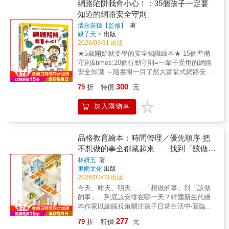
麼呢？在西班牙與拉丁美洲的傳說中，牙仙其
畫結合自然科學知識，兼具視覺美感與知識密
網路陷阱我會小心！：35個孩子一定要
畫，繽紛主題應有盡有！✪ 將電影原著化為紙
大運動，不僅擁有最龐大的觀賽人口與職業聯
實是一隻名叫「奧東．佩雷斯」的小老鼠。他
度，不只是科普書，也是一本獨具收藏價值的
知道的網路安全守則
上故事，讓讀者重溫經典的感動。✪ 文字淺顯
賽，更是跨越國界的共通語言。這幾年，我們
會在夜晚偷偷把掉下的乳牙拿走，並留下一枚
插畫作品。 ◇擬真的鯨豚插圖和豐富資訊，透
易懂，適合親子共讀及孩子自行閱讀。｜全系
清永奈穂【監修】
著
欣喜的看見臺灣有越來越多小朋友奔跑在足球
小小的銅板。牙仙鼠拿走乳牙做什麼呢？波隆
過輕鬆親切的文字，表現出自然科普與藝術圖
親子天下
出版
列包含｜◇ 【迪士尼繪本系列】冰雪奇緣◇
場上，不久前臺灣女足奮力爭取奧運資格的精
那SM國際插畫家大獎得主安德烈．安提諾利，
像的巧妙平衡。 ◇從鯨豚身體構造、演化分
2026/03/31 出版
【迪士尼繪本系列】冰雪奇緣：北極之光◇
采表現，更深深感動了無數國人。或許有一
從一個簡單的問題出發：「為什麼牙仙鼠佩雷
類、聲音溝通、育幼、遷徙到群體生活，帶領
【迪士尼繪本系列】冰雪奇緣：最棒的生日◇
★5歲開始就要學的安全知識繪本★ 15個準備
天，臺灣的足球運動也能在國際舞臺上綻放光
斯需要那麼多乳牙？」由此展開了一個既忙碌
讀者以系統性理解鯨豚如何生活、覓食與嬉
【迪士尼繪本系列】冰雪奇緣2：魔法森林◇
守則&times;20個行動守則=一輩子受用的網路
芒，讓世界看見我們的實力。隨著四年一度的
又神祕的世界。白天，佩雷斯先生是銀行的總
戲。 ◇以圖解方式呈現鬚鯨、齒鯨、回聲定
【迪士尼繪本系列】海洋奇緣◇ 【迪士尼繪本
安全知識 ～隨書附一目了然大富翁式網路安全
2026世界盃足球賽即將到來，這不僅是一場競
經理，電話接不完、會議開不停；夜晚，他則
位、深潛能力等主題，將艱深知識轉化為易懂
系列】海洋奇緣2◇ 【迪士尼繪本系列】腦筋
守則檢核表～ 你知道有哪些個人資訊絕對不能
技盛宴，更是一場建築與科技的頂尖對決。從
化身牙仙鼠，指揮三隻小老鼠潛入掉牙小孩的
的圖像閱讀，降低閱讀門檻，適合青少年到成
300
79
折
特價
元
急轉彎◇ 【迪士尼繪本系列】腦筋急轉彎2◇
公開嗎？ 認識的人想要我的照片，可以傳給他
地底下的精密排水與恆溫系統，到能適應各種
房間，悄悄展開收牙任務。而這些收回來的乳
人閱讀。 ◇兼顧自然史、人文想像與保育議
【迪士尼繪本系列】阿焦，去睡覺！◇ 【迪士
嗎？ 不小心點到「中獎詐騙」連結該怎麼辦？
氣候的變形草皮，每一座球場都藏著不簡單的
牙，對小老鼠來說，不但值錢，還可以變成神
題，書中不只談物種知識，也納入鯨豚在神
加入購物車
尼繪本系列】元素方城市◇ 【迪士尼繪本系
網購詐騙、虛擬寶物交易、網路霸凌、私密影
科學祕密。讓我們透過這本書，一起揭開綠茵
殿的建材、造型獨特的家具，甚至是閃亮的項
話、文學中的形象，以及當代面臨的污染、捕
列】怪獸電力公司◇ 【迪士尼繪本系列】星願
像與個資勒索⋯⋯網路世界看似有趣，卻暗藏
場背後的專業技術與文化連結，在歡呼吶喊的
鍊。溫暖手繪 x 繽紛色彩 x 奇想故事走進驚喜
撈、噪音與船舶威脅。 ◇既有國際視野，也能
◇ 【迪士尼繪本系列】獅子王◇ 【迪士尼繪本
許多風險。該怎麼做，才能遠離各種數位陷阱
同時，也看懂支撐這項偉大賽事的「不簡單」
不斷的乳牙世界！安提諾利以溫潤的手繪質感
自然銜接臺灣海域鯨豚、生態教育、賞鯨文化
系列】小美人魚◇ 【迪士尼繪本系列】白雪公
與暴力呢？本書以輕鬆可愛的繪本形式，解說
力量！
品格教育繪本：時間管理／優先順序 把
融合現代主義的簡潔設計，用大膽的色彩與充
與海洋保育議題。 ◇臺灣大學生態學與演化生
主◇ 【迪士尼繪本系列】美女與野獸◇ 【迪士
正確使用網路的原則，幫助孩子提高警覺、辨
不想做的事全都藏起來——找到「該做的
滿幽默的細節安排，打造出一個既迷人又生動
物學研究所博士────余欣怡專業審訂。各界推
尼繪本系列】仙履奇緣◇ 【迪士尼繪本系列】
識危險情況；當遇到問題時，也能更冷靜的應
的奇妙世界——在這裡，乳牙的用途遠遠超出
事」與「想做的事」的平衡(다 숨겨버릴
薦：真心守護．海中巨物Cinyee Chiu 插畫創
林妍玉
著
阿拉丁◇ 【迪士尼繪本系列】動物方城市◇
對，發出求救訊號，做出保護自己的正確判
你的想像！
作者、《青春之石》繪本作者田皓仁（老
東雨文化
出版
거야)
【迪士尼繪本系列】動物方城市2◇ 【迪士尼
斷。不論大人、小孩，都一起來學習在虛擬世
2026/02/03 出版
田） 遠雄海洋公園鯨豚照護員 李貞慧 作
繪本系列】可可夜總會◇ 【迪士尼繪本系列】
界中保護自己的方法吧！ 本書由日本青少年安
家、譯者、閱讀推廣人李霈瑜（大霈） 金鐘
今天、昨天、明天……「想做的事」與「該做
天外奇蹟
全教育專家清永奈穗監修，收錄了35個孩子一
主持、演員林東良 黑潮海洋文教基金會執行
的事」，到底該安排在哪一天？韓國新生代繪
定要知道的網路安全守則，循序漸進的從「個
長金磊 鯨豚攝影師、環境教育工作者郭佳
本作家以細膩視角關注孩子日常生活中‧面臨的
人資料保護」、「社群互動界線」、「網路交
雯 社團法人台灣蠻野心足生態協會研究員陸
情緒與責任感議題用故事引導孩子學習◆責任
友／遊戲風險」到「遇到威脅時的求助方式」
277
79
折
特價
元
曉筠 海洋委員會海洋保育署署長黃仕傑 金
感／自我調整／生活平衡／情緒覺察◆培養一
逐一說明。全書搭配生活化且容易理解的插