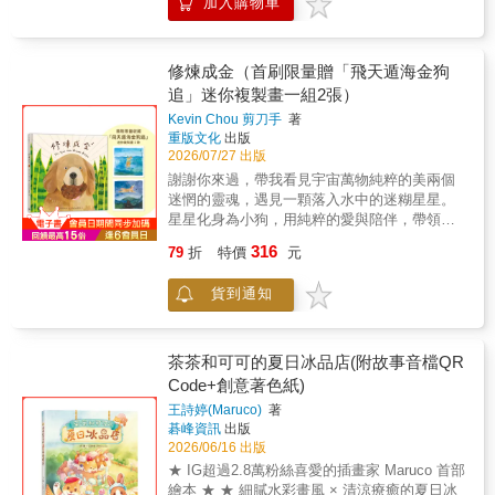
加入購物車
真的什麼都知道－－好吧，很偶爾、很偶爾的
人們的等待、觀察、打磨後才能大放異彩。在
◆ 森林鐵路和平地鐵路的差異 ◆ 鳥類的「垂
時候，還是會出現一些意料之外，比如與你的
這本繪本裡的老師，就像一位富有耐心的觀察
直遷徙」與山區動物的生活適應 ◆ 植物隨海
相遇……本書特色☆放下隔閡，共同從「生
家、雕刻師般，等待著、觀察著並打磨孩子的
拔高度而變化──闊葉林、針葉林大不同 ◆ 認
命」的角度閱讀世界除了罐罐和鬍鬚，貓咪的
修煉成金（首刷限量贈「飛天遁海金狗
優點和潛能。增加孩子對自身的認同，重視自
識螢光蕈、附生植物等神奇山區生物 ◆ 外來
世界比我們想得充滿智慧。貓魚透過故事，帶
追」迷你複製畫一組2張）
我的優點，最後引導孩子將自己的星星散發出
種小花蔓澤蘭對森林造成的威脅 ◆ 野生蘭花
我們蹲下來，和貓咪一起驚訝，一起思考，一
去。這些優點和潛能也並非只有認知、動作、
為何是森林生態的重要指標 ◆ 蛾類趨光性背
Kevin Chou 剪刀手
著
起翻滾後深深擁抱。☆真貓真事畫成繪本，那
或是技能、技巧，而可能是耐心、同理心或挫
重版文化
出版
後的科學原理本書特色1. 將知識載入繪本故
些在我們生活中勇敢的小生命每隻貓都有自己
2026/07/27 出版
折忍受力。因此，重視孩子每一項的特質，尊
事，搭配有趣情節，輕鬆遨遊科學世界。2. 溫
的生命故事，讀完勘吉的真心告白，你或許也
重、支持、引導、鼓勵，讓孩子在未來，能成
暖可愛的圖像幫助重點記憶，吸收知識不驚不
謝謝你來過，帶我看見宇宙萬物純粹的美兩個
會好奇，家裡那隻喵主子，又會說出什麼樣的
為一顆能照亮他人的大星星。」
怕、不受傷害。3. 書末附有世界知名林鐵介
迷惘的靈魂，遇見一顆落入水中的迷糊星星。
大道理。☆街頭動物與我們的距離，從知性與
&mdash;&mdash;何振豪，職能治療／親職教
紹、林鐵工作大公開，延伸探討關於林鐵的有
星星化身為小狗，用純粹的愛與陪伴，帶領人
感性兼具的角度告訴你集合各方專業推薦，更
養專家 「除了看到孩子的星星，也當個閃閃發
趣知識。山林愛好者、林鐵推廣人、第一線教
類體驗了一趟不可思議的旅程。當小狗終將回
讓街貓保護的第一線工作者在故事後告訴你，
316
79
折
特價
元
亮的大人吧！」&mdash;&mdash;婉霖老師，
師 熱情推薦王昭堡｜阿里山林業鐵路及文化
歸宇宙，牠悄悄留下了一個小祕密……你還記
如何營造人貓共生的友善環境。深情呼嚕推薦
蘋果樹語言治療師
資產管理處處長胡秀芳｜新北市樹林國小自然
得，當那隻狗兒闖進你生命中的第一天發生了
王淑芬〡童書作家志銘與狸貓〡《黃阿瑪的後
貨到通知
教師郭欣怡｜南投縣長福國小校長、南投縣自
什麼事嗎？雖然我們改變不了地球的公轉自
宮生活》黃海蒂〡藝術家黃泓康〡嘉慶動物醫
然輔導團副召集人陳振威｜新北市自然科學輔
轉，但一隻小狗輕易的就讓我們圍著牠打轉。
院院長檸檬〡「檸檬的家」粉絲頁版主（依姓
導團員、科教中心籌備主任黃源明｜漫步在雲
牠融入我們，學習我們的生活方式，然後在不
氏筆畫排序）
端的阿里山版主、香林國小退休教師賴玉敏｜
知不覺之間，教會了我們牠的生命哲學。生活
茶茶和可可的夏日冰品店(附故事音檔QR
新北市鶯歌國小老師、教育部閱讀磐石推手
很單純，我們需要的也很單純——好好吃，好
Code+創意著色紙)
（以首字筆畫排列）「搭乘阿里山小火車，跟
好玩，好好睡，活在當下。雖然我們無法永存
王詩婷(Maruco)
著
著達克比穿梭臺灣重要文化景觀吧！本書巧妙
於同一個時間與空間，但我們都在一起體驗同
碁峰資訊
出版
融合阿里山獨特的鐵道技術與跨海拔豐饒生
一個宇宙。狗兒用一輩子的時間陪伴我們，到
2026/06/16 出版
態，在趣味冒險中引導孩子認識家鄉珍貴文化
了必須分別的那一天，我們會悲傷，可能會大
★ IG超過2.8萬粉絲喜愛的插畫家 Maruco 首部
資產，是在地文化與環境認識學習的絕佳科普
哭，慢慢消化，接受，然後帶著牠給予的愛和
繪本 ★ ★ 細膩水彩畫風 × 清涼療癒的夏日冰