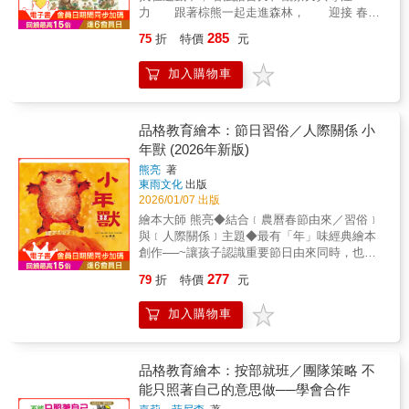
網路安全知識。 2.循序漸進的從網路使用規
開心的洗澡。從此以後，多多每天最期待和小
學視角，填補了我們對這些巨物認知的空白
法。透過故事共感與對話練習，孩子將學會：
力 跟著棕熊一起走進森林， 迎接 春天
則、個資保護到危機應變，逐一說明、解釋。
湯匙洗澡的時間。可是，他忘了和小湯匙的約
——原來白鯨的聲音裡藏著對孩子的呼喚，原
逃避並不能消除問題，但勇敢面對，能讓自己
誕生的新生命， 看看動物們忙著 布置家
3. 書末收錄「網路安全守則檢核表」、「網路
定，把房間裡的玩具、書本、文具……都丟進
285
75
折
特價
元
來座頭鯨的遷徙是一場跨越兩萬公里的生命壯
更安心、更自在。這是一本適合用來陪伴孩子
園、快樂上學， 還有熱鬧的 慶生會 和充滿
使用原則」、「危險訊息識別清單」，以及附
浴缸裡，想用貓熊肥皂洗得亮晶晶。結果，泡
遊！身為地球的子民，不斷地提醒著海洋教會
練習責任感、自我調整與情緒覺察的繪本，也
歡呼的 森林運動會！ 森林裡每天都有新鮮
給大人閱讀的「家長守護孩童守則」，讓大
泡越洗越多，還飛出家裡，「小湯匙，快來幫
加入購物車
我的事：謙虛的守護這片蔚藍，就是守護我們
能成為班級經營與生活教育中溫柔而有力的引
事發生， 好多精彩又熱鬧的活動，等著你
人、小孩一起學習。 4. 特邀陳逸玲（台灣展翅
忙。」這次小湯匙要怎麼幫多多收拾這場災難
與這些奇蹟生物共存的權利。Enjoy！────李
導工具。
一頁一頁去發現。把書中培養的觀察力，從書
協會秘書長）專業審訂。 ◎本書關鍵字： ◎有
呢？
霈瑜（大霈） 金鐘主持、演員 這本書的插圖
裡走到生活中 書末特別設計 「現實找找任
注音，4～7歲親子共讀，7歲以上自己閱讀 ◎
精美，卻不只是一本圖鑑。我喜歡這本書不僅
務」， 邀請孩子在生活中繼續找一找
品格教育繪本：節日習俗／人際關係 小
學習領域分類：社會、綜合活動、生活科技(資
讓人對於《鯨．豚》從理解到連結，更幫助我
—— 找身邊的植物、找動物的蹤跡、找季
年獸 (2026年新版)
訊+生活) 審訂推薦 數位時代下，孩子對網路安
們轉換視角，從鯨豚生活在海洋中的角度，看
節的變化。 讓閱讀不只停在書頁，而是成
全的認識刻不容緩。本書以淺顯圖文陪伴親子
熊亮
著
見我們與牠們共同生活在地球上的關係，以及
為親近自然的開始。本書特色：★ 充滿韻律的
建立自我保護與尊重他人的素養，在數位世界
東雨文化
出版
彼此之間的影響與關連。────林東良 黑潮海
童詩，強化語言能力：節奏感文字引導孩子開
中一起學習、一起成長。 ──陳逸玲（台灣展翅
2026/01/07 出版
洋文教基金會執行長 一本有著滿滿的愛，讓大
口朗讀，自然累積詞彙量，強化語感與閱讀理
協會秘書長） 好評推薦 「從實體到數位世界，
繪本大師 熊亮◆結合﹝農曆春節由來／習俗﹞
家可以更認識鯨豚的細膩手繪書。────金磊
解力。★ 超過200個找找遊戲，全面訓練觀察
建構全方位的安全地圖。新推出的《病菌入
與﹝人際關係﹞主題◆最有「年」味經典繪本
鯨豚攝影師、環境教育工作者 作為一位臺灣白
與專注力：透過找線索、找細節，延長專注時
侵》與《網路陷阱》，回應現代成長環境中隱
創作──~讓孩子認識重要節日由來同時，也學
海豚的研究者，我深知「相遇」本身是一件困
間，培養耐心與細心。★ 邊找邊想，增強邏輯
形卻關鍵的威脅。透過實用的方法和可愛圖
習多一點善意，運用同理心關懷他人~──【節
難的事。多數人終其一生未曾與野外鯨豚相
思維：透過文字線索，比對形狀、辨識物件、
277
79
折
特價
元
文，培養生存韌性和自我保護力，是家長給孩
日習俗／人際關係】很久很久以前，在一座高
遇，而《鯨．豚》以科學與圖像揭開海洋生命
排除干擾，建立基礎邏輯與問題解決能力。★
子的成長守護指南。」&mdash;&mdash;黃彥
高的山上，住著一隻叫做「年」的小怪獸。每
的深度，隨著每一次翻頁，那些原本遙遠的生
一次認識四季 × 動物 × 植物：從春夏秋冬的森
鈞（職能治療師） 何翩翩（親職教育專家、牧
加入購物車
到冬天最冷的那天，他就會感到特別生氣，便
命，開始變得具體而真實，同時也提醒我們：
林變化，認識不同動植物的生活樣貌，建立自
村文教股份有限公司負責人） 胡致莉（《欖仁
從山上衝下來，抓住那些落單的人，把他們吞
人類對海洋的每一次改變，都正在影響這些未
然觀察與生態概念。★ 全球百萬銷售的超人氣
媽媽全球新聞臺》作者） 羅怡君（親職溝通作
掉！於是，每到那一天，大家就想出了許多方
曾相遇的生命。────郭佳雯 社團法人台灣蠻
系列：深受世界各地親子肯定的互動遊戲童
家與講師）
法，讓「年」再也不敢出現－－但沒有人知
品格教育繪本：按部就班／團隊策略 不
野心足生態協會研究員 從理解到守護，走進鯨
書，學習與趣味兼具。★ 大開本+大字設計，
道，「年」會這麼做的原因，其實是因為從來
豚的生命之海。當我們凝視鯨豚悠游於海的身
能只照著自己的意思做──學會合作
閱讀零壓力：畫面清楚、文字好讀，適合親子
沒有人和他玩，他一直覺得很孤獨......~你知道
影，所看見的不只是壯闊生命，更是人與海洋
共讀，也適合孩子自己翻、自己讀，減少閱讀