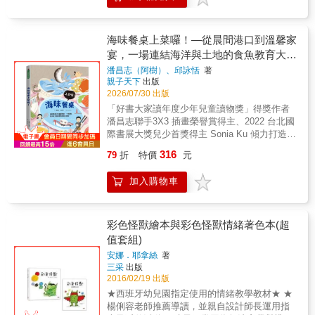
份餡料。★萌抱壽司人氣角色介紹- 鮭魚卵貓
（10x15cm，乙張） 6個經典角色的歡樂時光
熊：彈跳力驚人，每顆鮭魚卵都是他的活力來
寫真。 全球獨家贈品#2 冒險時刻卡片貼紙
源！- 鮮蝦小萌兔：速度超快，跳跳跳就衝到最
（8.5 x 5.4 cm，乙張） 珍藏與夥伴們一起勇
海味餐桌上菜囉！—從晨間港口到溫馨家
前面！- 玉子咕咕雞：柔軟玉子燒化身最溫柔的
敢的那一刻！ =內容簡介= 繪本《皮卡丘的好
宴，一場連結海洋與土地的食魚教育大冒
能量。- 蟹肉棒煎蛋小黑貓：帥氣又有個性，身
朋友》 皮卡丘的旅行正式啟程！ 黃色的耳朵左
手靈活到大家都看不清！- 鮭魚小白熊：厚切鮭
險！
潘昌志（阿樹）、邱詠恬
著
右搖動──皮卡丘搭著小船，在海上旅行， 發現
魚抱緊緊，爆發力超乎想像！- 鮪魚小萌獺：天
親子天下
出版
了一座島！上去看看吧！ 在這裡，會遇見哪些
性樂觀，呆萌樣子最迷人。◎有注音◎適讀年
2026/07/30 出版
新朋友呢？ 伊布、咚咚鼠、魔尼尼、圖圖犬、
齡：3~6歲親子共讀；7歲以上自行閱讀
「好書大家讀年度少年兒童讀物獎」得獎作者
樂天河童也都來了， 一起出發，一起玩耍，充
潘昌志聯手3X3 插畫榮譽賞得主、2022 台北國
滿驚喜的快樂冒險！ 繪本《皮卡丘的夜晚大冒
際書展大獎兒少首獎得主 Sonia Ku 傾力打造！
險》 出發！與皮卡丘一起變勇敢！ 窗外傳來一
一條魚，竟然藏著連結海洋與餐桌的神奇密
陣騷動，神祕的客人突然來訪！ 皮卡丘、伊布
316
79
折
特價
元
碼？ 讓每一道海味，帶你認識臺灣豐富的海洋
和咚咚鼠決定在深夜展開一場探險。 黑漆漆的
寶藏。「開動了！今天桌上有什麼好料？是香
森林，什麼都看不見...... 謎擬Q、耿鬼，還有
加入購物車
氣四溢的煎虱目魚，還是暖胃的西魯肉？」當
更多寶可夢正悄悄現身&hellip;&hellip; 黑暗中
你品嚐著桌上豐盛的海鮮時，請注意——你口
藏著驚喜，也藏著挑戰，有夥伴就不怕！ =套
中嚐到的不只是美味，而是一張通往大海與漁
書特色= 1.&& &寶可夢公司與品質嚴謹的百年
村文化的「實境探索門票」。身為四面環海的
彩色怪獸繪本與彩色怪獸情緒著色本(超
出版社小學館合作，打造適合幼兒的皮卡丘故
島嶼，臺灣的餐桌少不了鮮甜海味。而在每一
值套組)
事。 2.&& &人氣繪本作家松尾里佳子，以紅紅
道料理背後，都藏著大自然的節奏、代代相傳
的臉頰、暈染的輪廓線，手繪媒材的溫度，畫
安娜．耶拿絲
著
的料理智慧，以及守護海洋的心意。出發吧！
出與平常不一樣的皮卡丘。 3.&& &獨自搭船在
三采
出版
跟著一家四口回到漁村，展開一場熱鬧的慶生
海上探索的皮卡丘，尋找著「適合自己的地
2016/02/19 出版
之旅……為了幫阿嬤過生日，全家人回到了充
方」；膽小怕黑的咚咚鼠，與夥伴一起鼓起勇
★西班牙幼兒園指定使用的情緒教學教材★ ★
滿鹹鹹海風的小漁村。跟著曾是漁夫與海女的
氣；內向的謎擬Q和喜歡惡作劇的耿鬼，其實都
楊俐容老師推薦導讀，並親自設計師長運用指
阿公阿嬤走進清晨的魚市場，你會看見四季海