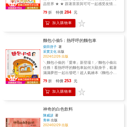
讀物。」──阿里山林業鐵路及文化資產管理處
智慧，隨著地球繼續轉動。別擔心，只要抬
品世界 ★ ★ 跟著茶茶與可可一起感受友情、
處長 王昭堡「這本書把阿里山的自然生態描
頭，就會看見牠一直都在。～擦乾眼淚，有愛
合作與分享的美好 ★ ★ 隨書附贈創意著色
繪十分生動，其豐富的知識量與淺顯易懂的推
推薦～（以下按姓名筆畫排序）Joyce｜綠書店
284
79
折
特價
元
紙，延伸閱讀樂趣與無限想像力 ★ ▍ 內容簡
進方式，非常適合作為戶外實際參訪前的閱讀
主理人文森說書｜YouTuber/Podcaster李瑾倫
介 柴犬「茶茶」和兔子「可可」的夏日冰店開
文本。不過結局真是令人吃驚，建議親子共讀
｜繪本作家林清盛｜豐盛書店主持人海狗房東
加入購物車
張囉！ 第一次當小老闆的他們，會遇到哪些客
時可多加引導，愛護山林就不要從山上帶走任
｜繪本作家劉冠吟｜有春跟五吉的僕人 蔡怡佳
人？又會發生什麼趣事呢？ 一起享受可愛動物
何東西！」──新北市樹林國小自然教師 胡秀
｜輔仁大學宗教學系教授 錢永祥｜《思想》雜
與療癒美食的幸福時光吧！ 炎炎夏日裡，最讓
芳「跟著達克比到阿里山出任務，不僅能體驗
誌總編輯 檸檬｜「檸檬的家」粉絲頁版主 諶淑
人期待的， 就是一口清涼又甜蜜的冰品！ 柴犬
麵包小偷5：熱呼呼的麵包車
緊張刺激的追查真相之旅，更讓我們知道小小
婷｜文字工作者 這是一本溫暖又揪心的作品。
茶茶和兔子可可一起開了一間熱鬧的「夏日冰
臺灣卻因海拔落差大導致氣候的垂直變化明
對於狗狗可能有一天會離開，一直都是我逃避
柴田啓子
著
品店」。 從準備水果甜品、整理店面，到招呼
顯，孕育了多樣的生物物種與生態環境，難怪
采實文化
出版
也不願面對的課題。看著《修煉成金》裡的
一位位客人， 兩人每天忙進忙出，齊心打造最
2024/12/26 出版
大家都喜歡造訪阿里山。」──南投縣長福國小
Maru 吃好睡好，與家人們一起開心玩耍的可愛
受歡迎的消暑小店！ 店裡來了好多特別的客人
校長、南投縣自然輔導團副召集人 郭欣怡
笑容，心裡甜甜的⋯⋯或許，在內心珍藏著的
╲麵包小偷的「愛車」新登場！╱麵包小偷出
—— 北極熊想吃一份「像住進冰屋」的冰品；
「跟著達克比穿梭阿里山森林鐵路，在趣味辦
甜蜜滋味，也能讓我勇敢。——綠書店 Joyce
任務！看熱呼呼的麵包車如何大顯身手，載著
山雀們希望來一道「像在雪地裡飛舞」的甜
案中解鎖高山生態與鐵道知識！這是一本兼具
原來愛玩水是為了蕩漾快樂給我，謝謝你，來
滿滿夢想一起出發吧！超人氣繪本《麵包小
點； 熱到滿頭大汗的海獺郵差，則想喝一杯
故事性與科學探究的絕佳科普繪本，誠摯推薦
到地球照顧我。——豐盛書店主持人 林清盛星
偷》 第5彈 快樂直送！★獲獎連連的超人氣繪
253
「像在水池裡游泳」的沁涼飲品。 這是一本充
79
折
特價
元
給每位小小探險家。」──新北市自然科學輔導
星在水中看見自己的樣貌，化身為黃金獵犬，
本《麵包小偷》系列精采續作！★令人意外的
滿夏日氣息、美味甜點與暖心友情的療癒繪
團員、科教中心籌備主任 陳振威「本書透過
開展一段與人類的相遇，在其中經歷肉身生命
劇情發展，讓孩子在從趣味故事中完成品格教
本， 結合甜點、美食、動物與夏日元素， 無論
加入購物車
生動有趣的故事，將阿里山的鐵路、生態串聯
的種種豐富、美好，以及帶來轉化的死亡經
育！山羊奶奶想為孫子們慶祝生日，於是請麵
親子共讀或孩子自己閱讀，都能享受滿滿的閱
在動物警察達克比的調查任務，透過不同章節
驗。死亡是生命的專屬，一起分享過生命的，
包小偷把熱呼呼的菠蘿麵包送到山的另一頭。
讀樂趣。 陪孩子一起感受合作、分享與關心他
的故事情節，我們可以認識生活在阿里山的自
也要一起在死亡的痛苦中修煉，一起踏上穿越
可是&hellip;&hellip;因為路程遙遠，麵包都冷掉
人的幸福滋味！ ▍ 甜蜜推薦 粘忘凡｜繪本作
然生態與森林氣候，也發現到全國最高廟宇受
死亡的重生之路。還活著的人類繼續追問關於
了！幸好，他遇到車行的小豬妹妹，他們決定
神奇的白色飲料
家 黃惠綺｜童書譯者、繪本推廣人 SUSU｜
鎮宮（書中化名為玄德宮），竟然有獨特的神
存在與意義的問題，繼續承受活著的苦惱，但
一起聯手打造「多功能麵包車」，麵包小偷這
陳威諺
著
SusuBooks店長 Céline｜語言治療師私藏書單
蛾『神蹟』！更重要的是，書中更介紹從小火
也可以在夢裡，這個經歷失落之後所打開的祕
次能順利完成任務嗎？★不停思考並實現新的
青林
出版
版主 彥如姐姐｜《童話夢想家》兒童節目主持
車延伸到鐵路的相關人事物，包括鐵路的工法
密通道中，聆聽已經成為「祂」的宇宙小祕
可能，勤於創造、勇於探索！麵包小偷已經成
2024/02/29 出版
人 ▍ 好評分享 ☆「芒果奇異果刨冰、珍珠芋