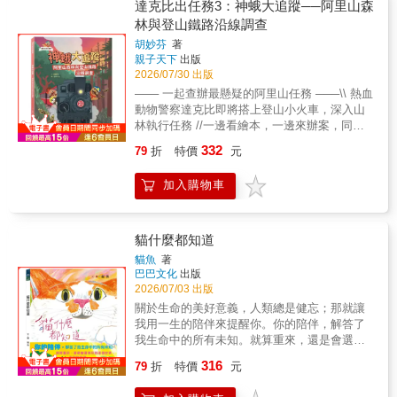
同學，還可以唱歌、聽故事、玩玩具、盪鞦韆
達克比出任務3：神蛾大追蹤──阿里山森
樣的疑惑， 而此時正是父母與孩子一起討論、
（但是要跟大家一起玩喔），還有很多事情可
林與登山鐵路沿線調查
一起找尋的最好時機。 「我的心裡也有星星
以跟同學一起做！跟著彩色怪獸去上學，孩子
嗎？是什麼呢？別人的星星又是什麼呢？」 那
胡妙芬
著
會發現，上學並不可怕，雖然還是有一點擔
親子天下
出版
些孩子擅長的事、和別人相比做起來特別厲害
心，但是自己也想去上學呢！ & 《彩色怪獸去
2026/07/30 出版
的事，很可能就是讓孩子閃亮的星星。 也許閃
上學》是相當經典的情緒繪本，對孩子來說，3
閃發亮的星星，並不是大家眼中所看到某種才
─── 一起查辦最懸疑的阿里山任務 ───\\ 熱血
～6歲是情緒快速發展的階段，也是最需要大人
藝。 就像書裡的小空一樣，和其他同學相比，
動物警察達克比即將搭上登山小火車，深入山
陪伴引導的時期。無論是家長或老師，都可以
看似毫無專長，卻有一顆溫暖體貼的心。 像這
林執行任務 //一邊看繪本，一邊來辦案，同步
運用本書跟孩子進行深度的情緒對話，也可以
樣不容易被看見的內在特質，也是一種能讓自
擴充森林知識穿梭山林鐵道，深入探查線索，
從中找到許多可以延伸的活動素材，讓孩子了
332
79
折
特價
元
己發光的獨特能力。 就算現在還没有發現，也
升級科學探究力年年準時現身為玄天上帝祝壽
解情緒起起伏伏是自然且正常的現象，對於自
没關係喔！ 因為就像書中的老師說的：「總有
的「神蛾」，今年竟一隻都不見！是天災？是
己的複雜情緒會有更深的理解與接納。 & 「讓
加入購物車
一天在你心中的星星能散發出耀眼的光芒！」
人禍？還是一樁精心謀劃的山林劫持案？（但
彩色怪獸陪孩子認識上學這件事吧！原來上學
★書末附有：「我的小星星」珍藏頁 書末附有
小小神蛾怎麼被劫持？）謠傳近來山上出沒可
也可以如此繽紛有趣！」── 職能治療師‧習惜
讓孩子貼上自己的照片並寫下「心中星星」的
疑的盜採集團，是否和神蛾失蹤有關？此時只
親子教育中心創辦人& 徐瑜亭 臺灣芯福里情緒
精心設計， 是一份很棒的成長禮物。 【家長一
能請求動物界超強辦案巨星「達克比」上山調
貓什麼都知道
教育推廣協會理事長&& 楊俐容老師導讀 & 本
致好評】 「這是一本溫柔的圖畫書，好像在擁
查！一路上，大夥兒乘著窄軌小火車，在顛簸
書特色 & &bull;幫助孩子在上學前了解學校的
貓魚
著
抱你、鼓勵著你，當女兒再大點時，我想送她
搖晃中穿越快速變換的林相，途中撞見搬家的
巴巴文化
出版
生活，卸下擔憂。 &bull;使孩子順利度過最開
當作禮物。」 「孩子聽完故事後，眼睛都發
山鳥、磨爪的黑熊、枯黃的竹林，和發光的螢
2026/07/03 出版
始上學時的不適應感。 &bull;感受到成長與新
亮，我知道他開始在思考自己的星星是什麼，
光蕈。然而，線索稀少、山路蜿蜒，嫌疑人藏
環境所帶來的情緒變化。 &bull;協助孩子分
關於生命的美好意義，人類總是健忘；那就讓
而我也是。」 「這是一本值得所有孩子都一讀
身在深山密林之中，達克比究竟要如何憑著高
辨、理解、接納自己的情緒。 &bull;楊俐容老
我用一生的陪伴來提醒你。你的陪伴，解答了
再讀的書。」 「看似沒有亮點的孩子，也有他
山森林與登山鐵路知識，找出神蛾失蹤的真
師導讀（臺灣芯福里情緒教育推廣協會理事長.
我生命中的所有未知。就算重來，還是會選擇
能發光的地方。在媖感動推薦。」
相，給廟祝一個滿意的交代？走！跟著達克比
親職教育專家 ）
來到這個世界、來到你身邊。我叫勘吉，你可
&mdash;&mdash;吳在媖，兒童文學作家 「每
316
搭上登山小火車、走進高山森林的深處，體驗
79
折
特價
元
能不知道：其實我什麼都知道。關於人類眼中
位孩子都像一塊寶石，有些寶石非常幸運，無
一場緊湊刺激又滿載知識的高山搜索行動！在
的貓，以及關於貓眼中的人類。告訴你，我是
須拋光就能綻放光彩。而有些寶石，是需要大
這趟走進山林的出任務旅程中，你將學到：