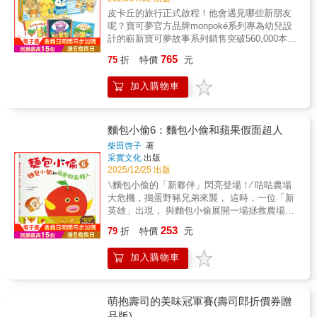
故事。2.人氣繪本作家松尾里佳子，以紅紅的
皮卡丘的旅行正式啟程！他會遇見哪些新朋友
臉頰、暈染的輪廓線，手繪媒材的溫度，畫出
呢？寶可夢官方品牌monpoké系列專為幼兒設
與平常不一樣的皮卡丘。3.皮卡丘與朋友們一
計的嶄新寶可夢故事系列銷售突破560,000本！
起尋找寶藏的故事，帶領孩子學習如何與他人
共3本＋4項全球限定贈品全球獨家贈品：全彩
「分工合作」，以及理解他人感受，展現同理
765
75
折
特價
元
暖心留言小卡（10 x 15cm）=本書特色=1.寶可
關懷的行動。附注音，適合3歲以上=延伸閱讀
夢公司與品質嚴謹的百年出版社小學館合作，
=《皮卡丘的好朋友》黃色的耳朵左右搖動──
加入購物車
打造適合幼兒的皮卡丘故事。2.人氣繪本作家
皮卡丘搭著小船旅行，在這片大海上，尋找最
松尾里佳子，以紅紅的臉頰、暈染的輪廓線，
適合自己的地方吧！伊布、咚咚鼠、魔尼尼、
手繪媒材的溫度，畫出與平常不一樣的皮卡
圖圖犬、樂天河童也都來了，一起出發，一起
丘。附注音，適合3歲以上。=內容簡介=《皮卡
麵包小偷6：麵包小偷和蘋果假面超人
玩耍，充滿驚喜的快樂冒險！《皮卡丘的夜晚
丘的好朋友》（附贈皮卡丘與好朋友貼紙）黃
大冒險》踏進神祕的森林，遇見謎擬Q、耿鬼，
柴田啓子
著
色的耳朵左右搖動──皮卡丘搭著小船旅行，在
采實文化
出版
還有更多寶可夢正悄悄現身……黑暗中藏著驚
這片大海上，尋找最適合自己的地方吧！伊
2025/12/25 出版
喜，也藏著挑戰，有夥伴就不怕！《寶可夢之
布、咚咚鼠、魔尼尼、圖圖犬、樂天河童也都
島》日本繪本賞、德國白烏鴉獎得主《上學快
∖麵包小偷的「新夥伴」閃亮登場！∕ 咕咕農場
來了，一起出發，一起玩耍，充滿驚喜的快樂
來不及了！》作者「小木屋工坊」獻給孩子，
大危機，搗蛋野豬兄弟來襲， 這時，一位「新
冒險！《皮卡丘的夜晚大冒險》（附贈冒險時
以及所有曾是孩子的大人充滿衝擊力，將童年
英雄」出現， 與麵包小偷展開一場拯救農場大
刻卡片貼紙）踏進神祕的森林，遇見謎擬Q、耿
的希望傳遞給下一代的夢幻物語
作戰！ 準備好了嗎？對「大絕招」刮目相看
253
鬼，還有更多寶可夢正悄悄現身……黑暗中藏
79
折
特價
元
吧！ ★★超人氣繪本《麵包小偷》驚喜第６
著驚喜，也藏著挑戰，有夥伴就不怕！《皮卡
彈！★★ ★日本銷售累積突破500萬冊！ ★令
丘的海洋尋寶記》（附贈皮卡丘出發探險造型
加入購物車
人意外的劇情發展，讓孩子在從趣味故事中完
明信片）皮卡丘、伊布、咚咚鼠與新朋友發現
成品格教育！ 麵包小偷到公雞一家人經營的
了一張神祕的藏寶圖，決定前往森林、海岸洞
「咕咕農場」配送麵包， 發現農場被破壞得亂
窟、沙灘尋找寶藏。他們能順利找到嗎？和朋
七八糟，負責看守的小雞也失蹤了！ 正當他準
萌抱壽司的美味冠軍賽(壽司郎折價券贈
友一起展開的冒險之旅，又會發生什麼事呢？
備追捕破壞農場的野豬兄弟時， 一位全新的英
品版)