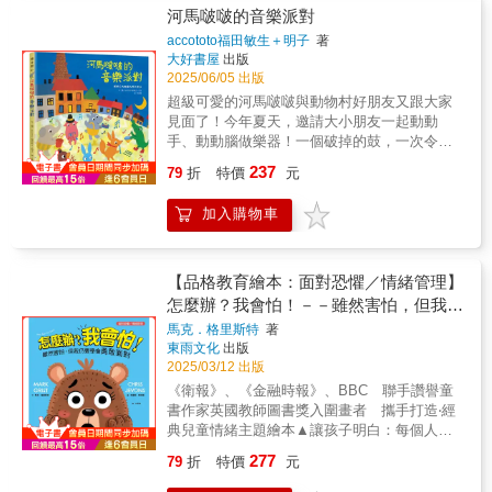
角色，因為在日常生活中，蘿西這個職務通常
潑的方式講述年節傳說、習俗由來，更希望讀
白 ★療心系毛孩物語，感受日式內斂之愛 ★符
融合教學與推廣的最佳素材。────劉偉蘋 挺
河馬啵啵的音樂派對
以男性擔任居多。」 —— 《柯克斯書評》「圖
者能透過進行這種種的「年節儀式」，進一步
合生命教育與社會情緒學習(SEL)指標
挺動物應援團創辦人、中華鯨豚協會資深志工
accototo福田敏生＋明子
著
文細緻入微、充滿動感。從構圖上看，這些藝
去思考人與人相處之道，同時擁有新的展望。
暨常務理事作者簡介：雅曼汀．德若內
大好書屋
出版
術元素也與『合作』的主題相得益彰……這本
故事情節簡單，其中意涵卻頗有深度與哲理，
（Amandine Delaunay）曾任職於全球性的設
2025/06/05 出版
書也為建築愛好者們提供了豐富的素材，讓他
不只適合帶領孩子閱讀，相信每個人都能從中
計公司，現為一位自由工作者，從不迴避團隊
超級可愛的河馬啵啵與動物村好朋友又跟大家
們能更加認識各式機械工具機(車)。」 ——
獲得啟示。
合作。 她投入出版的里程碑包含──以黑白兩色
見面了！今年夏天，邀請大小朋友一起動動
《號角
作為靈感來源，為《兩隻貓之間》（Entre
手、動動腦做樂器！一個破掉的鼓，一次令人
書》
chats，Mango Jeunesse出版社）設計插畫；
驚喜的發現，展開了一場熱熱鬧鬧的音樂派對
◎引導閱讀 《不能只照著自己的意思做──
237
以及為 《自然史》（Histoires Naturelles，
79
折
特價
元
♪♪♪音樂和月光相伴的夜裡，大伙兒在悠揚的樂
學會合作》是一本適合親子共讀，並用來引導
L'École des loisirs出版社）小說集創作的精確
聲中陶醉了～～小鎮上噠噠～咚咚咚～啵囉～
孩子學習「合作觀念」、「做事技巧」的繪
寫實圖像。 德洛內同時與多家知名品牌合作，
加入購物車
啵囉～響起了美妙音樂♪♪♪各種悅耳的、奇妙
本，透過一群可愛豬豬們的「挖路行動」，讓
例如酩悅・軒尼詩－路易・威登集團
的、意想不到的創新樂器，究竟是怎麼做出來
孩子在趣味故事中，體會團隊合作的必要性與
（LVMH）、愛德蒙・羅斯柴爾德（Edmond
的？跟著河馬啵啵與動物村好朋友們，一起尋
重要性。 故事中，挖路豬隊長蘿西帶領一
James de Rothschild）酒莊……是全球首屈一
找素材、激盪靈感、發揮想像，在月亮彎彎的
群豬豬夥伴，要一起建造一條通往博覽會的新
【品格教育繪本：面對恐懼／情緒管理】
指致力於專門題材的繪師。其風格在科學細節
夜裡，大家齊聲歡奏，拍手、踏步、轉圈圈，
道路。蘿西手中握有詳盡的工程計畫，原本只
怎麼辦？我會怕！－－雖然害怕，但我仍
和夢幻視覺之間取得了精準平衡，展現出強烈
開心地手舞足蹈，感受音樂環繞的美妙！星期
要大家依照步驟執行，很快就能完成任務。然
要學會勇敢面對(Bears Don't Get Scared
馬克．格里斯特
著
的構圖和空間的運用；使得這些作品不僅僅是
六下午，河馬啵啵正在敲鼓，噠噠～咚咚咚～
而，隊友們卻一點都不謹慎小心、狀況百出，
東雨文化
出版
)
藝術品，更是對自然和科學的致敬。 讀者可以
嗒嗒嗒～可是啵啵一不小心敲太用力，鼓壞掉
結果施工完全沒辦法按照計畫進度進行，現場
2025/03/12 出版
造訪個人官網，進一步了解德洛內及其作品：
了！他趕緊帶去鎮上的樂器行修理，但招牌上
陷入一團混亂…… 這樣的情節，正是孩子
《衛報》、《金融時報》、BBC 聯手讚譽童
www.amandinedelaunay.com譯者簡介：譯者
卻寫著「本日公休」！「這麼這樣，我的鼓該
在生活中可能會遇見的情況──在團體活動中，
書作家英國教師圖書獎入圍畫者 攜手打造‧經
詹文碩1979生於臺灣臺北，專業漢法口筆譯，
怎麼辦呢？」啵啵無精打采地往回走，突然看
如果每個人只照自己的意思行動，不聽指令、
典兒童情緒主題繪本▲讓孩子明白：每個人都
2024年獲頒法國文化部藝術與文學騎士勳章。
到地上有閃閃發光的東西：「啊！找到漂亮的
不配合他人，事情很容易失控，不但沒辦法完
會有害怕的時候！ ──但是沒關係，這
曾任臺灣法語譯者協會理事長、法語教師協會
石頭！把石頭放進鼓裡帶回家吧！」這時，鼓
成任務，還可能影響其他人的利益。透過豬豬
277
79
折
特價
元
樣才有學習勇敢的機會。------------------------------
秘書長與蔡英文前總統就職、雙十國慶演說法
裡面發出美妙的聲音～啵囉～啵囉囉～啵囉啵
們的經驗，小讀者可以從中發現：即使每個人
【面對恐懼／情緒管理】小熊貝拉從不害怕
文同步口譯。現任中央大學、輔仁大學法文系