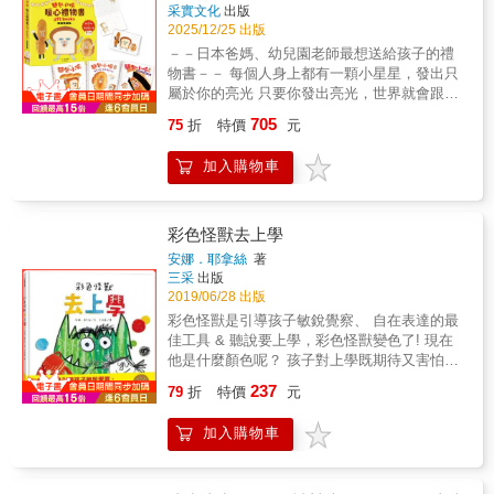
彈跳、鮮蝦小萌兔跳出三段跳、玉子咕咕雞加
表達。但《彩色怪獸》則直接呈現情緒管理最
采實文化
出版
速、蟹味棒煎蛋小黑貓施展超神飄移、還有鮪
基礎也最重要的能力元素～情緒覺察與辨識，
2025/12/25 出版
魚小萌獺用力大爆發！充滿笑聲與趣味的可愛
讓孩子在充滿詩意的文字與藝術氣息濃烈的畫
－－日本爸媽、幼兒園老師最想送給孩子的禮
對決，等你一起來見證最終的冠軍！★什麼是
面中，自然而然地認識基本情緒。《彩色怪
物書－－ 每個人身上都有一顆小星星，發出只
「萌抱壽司」？「萌抱壽司」是一群因為太喜
獸》呈現情緒管理最基礎也最重要的能力元素
屬於你的亮光 只要你發出亮光，世界就會跟著
歡壽司郎（Sushiro）的新鮮壽司餡料，而把餡
～情緒覺察與辨識，讓孩子在充滿詩意的文字
發亮 帶孩子找到獨特的自己！ 我跟你們說喔，
料緊緊抱在一起的神祕小動物。據說他們躺著
705
75
折
特價
元
與藝術氣息濃烈的畫面中，自然而然地認識基
老師看得見唷！ 大家身上都有一顆好閃亮的星
時，會把餡料放在自己的身上，用全身去品
本情緒。《彩色怪獸情緒著色本》則讓孩子在
星喔！ 畫圖的時候，小夢的星星就會發亮； 賽
味；走路時、奔跑時，也絕不會放開心愛的那
加入購物車
選擇色彩時，再次認知情緒的特質、感受和表
跑的時候，小陸的星星會一直閃耀
份餡料。★萌抱壽司人氣角色介紹- 鮭魚卵貓
現，同時也讓孩子理解「情緒的產生多半來自
&hellip;&hellip;。 小空，是一個內向害羞的孩
熊：彈跳力驚人，每顆鮭魚卵都是他的活力來
於生活事件」。透過著色活動提升孩子對自我
子， 同學找他玩時，他會嚇得躲起來； 表演的
源！- 鮮蝦小萌兔：速度超快，跳跳跳就衝到最
情緒的覺察，也具有宣洩情緒的療癒效果。
時候，也總是躲在後頭。 這樣的小空，也會有
彩色怪獸去上學
前面！- 玉子咕咕雞：柔軟玉子燒化身最溫柔的
【本書特色】 1.&&&&& 唯一幫助孩子分辨情
星星嗎？他的星星也會發光嗎？
能量。- 蟹肉棒煎蛋小黑貓：帥氣又有個性，身
安娜．耶拿絲
著
緒、理解情緒、表達情緒、調節情緒的繪本。
★☆★☆★☆★☆★☆★☆★☆★☆★☆★☆★☆
三采
出版
手靈活到大家都看不清！- 鮭魚小白熊：厚切鮭
2.&&&&& 西班牙幼兒園指定情緒教材，並輔以
這是一本鼓勵孩子，幫助孩子找尋專長與優點
2019/06/28 出版
魚抱緊緊，爆發力超乎想像！- 鮪魚小萌獺：天
情緒著色本提升孩子對自我情緒的覺察。
的繪本。 每個孩子都有獨特的天賦，而父母們
性樂觀，呆萌樣子最迷人。◎有注音◎適讀年
彩色怪獸是引導孩子敏銳覺察、 自在表達的最
3.&&&&& 親職教育專家楊俐容老師特別撰寫本
也都支持孩子找尋自我的天賦才能， 但對年幼
齡：3~6歲親子共讀；7歲以上自行閱讀
佳工具 & 聽說要上學，彩色怪獸變色了! 現在
書的導讀使用，以及師長運用指南及延伸活
的孩子來說實在難理解，天賦是什麼？又有何
他是什麼顏色呢？ 孩子對上學既期待又害怕，
動。 附注音，可親子共讀，也能讓孩子自己享
意義呢？ 百萬暢銷書作者菊田眞理子，運用具
對新環境的未知感到不知如何是好嗎？ 原來不
受閱讀樂趣。
237
體的比擬， 將天賦、專長這個抽象的概念，比
79
折
特價
元
是只有孩子擔心， 連彩色怪獸也想帶安全帽和
擬成天上的星星， 透過星星會發光發亮的特
手電筒進校門呢！ 但是你注意到了嗎，彩色怪
質，孩子能清楚且深刻的感受到， 潛藏在自己
加入購物車
獸的顏色是&hellip;&hellip; & 學校是有恐龍的
心裡，有個與眾不同的能力與力量。 ★與孩子
城堡，或有陷阱的森林嗎？需不需要帶雷射
一起找出自己的小星星 「我的星星是什麼
槍、安全帽去學校？其實學校不但有老師、有
呢？」當孩子在閱讀之時，心中必定會產生這