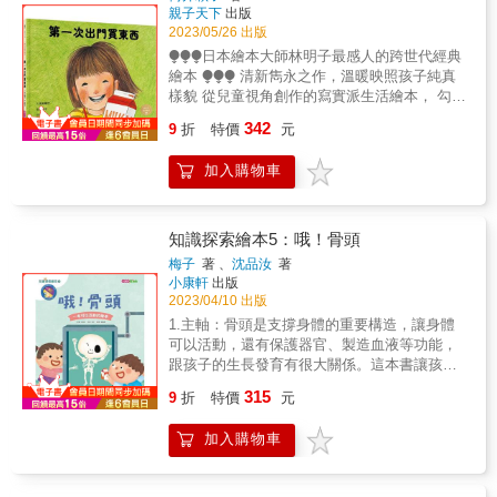
育 #潔淨水與衛生 系列特色 【和STEAM面對
親子天下
出版
讓我喝杯飲料想一想！－－金鼎獎繪本作家／
可，端出滿載台灣記憶的珍珠、芋圓和仙草
面】 所有偉大的科學原理，其實都藏在我們的
2023/05/26 出版
劉旭恭 未來圖書館服務超乎你的想像！當圖書
冰， 讓人好想親自光顧這間充滿童話色彩的夏
生活之中！ 觀察和實驗，是學習和理解科學知
⧭⧭⧭日本繪本大師林明子最感人的跨世代經典
館不停地進化，由數位典藏到數位人文，也許
日小店。 這不只是一場視覺與味覺的消暑饗
識的最佳途徑！本系列運用我們日常生活中常
繪本 ⧭⧭⧭ 清新雋永之作，溫暖映照孩子純真
未來的人手上都抱著一瓶白色書籍飲料，閱讀
宴，故事中更融入了合作、分享與關懷的暖心
見的事物，透過簡單又好玩的小實驗，引發孩
樣貌 從兒童視角創作的寫實派生活繪本， 勾勒
模式改變了，變得立即又方便，但書籍飲料是
友誼。 這間店會為每一個大人與孩子，特調出
子的好奇心和學習動機，讓孩子在動手做的過
出小小日常中的小挑戰、小心思、小衝擊與小
有時效性及副作用的，跟著作者來一趟神奇的
專屬口味的甜蜜冰品，帶領我們細細品嚐愛與
342
程中，自然而然的理解神奇的科學原理，感受
9
折
特價
元
願望 日本經典繪本，銷售超過200萬冊 給予孩
閱讀之旅吧！ 欣喜「神奇的白色飲料」將由青
幸福的滋味！」 ——彥如姐姐｜《童話夢想
科學與生活的密切關係。 ＊法國巴黎發現宮科
子邁向獨立成長的勇氣 感動百萬讀者的暖心創
林國際出版，本書曾參加斗六繪本館「第七屆
家》兒童節目主持人 ▍ 本書特色 1.擁有2.8萬
學博物館前館長與知名科普作家攜手創作，連
加入購物車
作 小米第一次出門幫小寶寶買牛奶， 手中緊緊
繪本創作徵件未來圖書館」勇奪社會組金獎。
人追蹤的IG人氣插畫家首部繪本作品暖心登
大人都覺得好玩的科普繪本。 ＊科學一點也不
握著硬幣， 路上遇到呼嘯而過的腳踏車、 即使
作品色彩飽和與豐富畫面，故事幽默轉折中注
場： 以充滿溫度的故事與療癒畫風，帶孩子走
難！10個簡單又令人驚奇的生活小實驗，讓你
不小心跌倒了，也快速爬起來， 終於到了店門
入戲謔元素，閱讀經驗超乎你的想像。－－斗
進最可愛的夏日冰品世界。 2.細膩水彩手繪 ×
輕鬆理解偉大的科學原理。 ＊透過淺顯易懂、
口， 她鼓起勇氣喊出要買牛奶， 卻發現她的聲
六繪本館前館長／沈秀茹 &
知識探索繪本5：哦！骨頭
創意滿分冰品料理： 從水果刨冰、沁涼飲品到
幽默有趣文字，以及生動活潑插圖，循序漸進
音小到沒人聽見&hellip;&hellip;， 原來自己買
夢幻甜點，每一道冰品都藏著驚喜巧思，讓孩
梅子
著 、
沈品汝
著
的引導，一步步揭開生活事物裡的科學祕密。
東西這麼難啊！ 但弟弟還在餓著肚子呢！ 於是
子從閱讀中感受甜蜜滋味。 3.從冰品故事中感
小康軒
出版
＊從小培養科學素養，建立觀察、假設、實
小米決定再一次提起勇氣&hellip;&hellip;， 這
受季節魅力、培養想像力與好品格： 透過充滿
2023/04/10 出版
驗、分析、提出結論等能力。 &
一次，她能買到牛奶嗎？ 閱讀經典中的經典不
夏日氣息的故事，引導孩子認識季節特色，並
1.主軸：骨頭是支撐身體的重要構造，讓身體
可錯過的精采看點 ★繪者林明子細膩描繪出孩
在閱讀中學習合作、關懷與分享。 4.在可愛故
可以活動，還有保護器官、製造血液等功能，
童的姿態、情緒，生動的圖像，讓人忍不住想
事中，學習友情與合作： 跟著茶茶與可可一起
跟孩子的生長發育有很大關係。這本書讓孩子
捏捏書中兒童紅撲撲的臉蛋。 ★細看1960年
經營冰品店，從日常互動中感受分享、包容與
了解骨頭的基本知識。 & 2.故事大綱：如果人
315
代，東西兼並的生活時代背景，像是銀色熱水
9
折
特價
元
互相幫助的美好。 5.「聲」臨其境的有聲故
沒有骨頭會怎樣？人的骨頭在哪裡？摸得到
壺、後照鏡在車頭的復古汽車、賣著各種物品
事： 掃描QR Code，即可聆聽活潑、生動的有
嗎？身體裡多少骨頭呢？小朋友想知道的骨頭
的雜貨店等、感受溫暖且純樸的昭和民情。 ★
加入購物車
聲故事，讓閱讀更有趣、親子共讀更有溫度！
和保健知識，通通在這裡。 & 3.附件：貼紙。
和孩子聊聊自己經歷人生各種第一次時的感
議題教育：品格 適讀年齡：3-6歲親子共讀，6
& 4.操作方式：貼貼紙瞭解愛護骨頭的方式；
受，給予孩子邁向獨立成長的感動和勇氣。 適
歲以上可自行閱讀，附注音
手電筒光照，照出骨頭的位置。 & 本書特色 &
讀年齡：3歲~6歲親子共讀