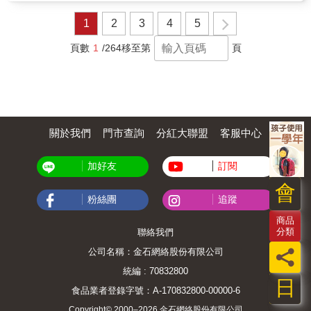
識成為一種體驗，不再只是平面的文字，學習
利思維不需要從算數開始，只要先理解兩件事
過程更深刻有趣。 & 三、戴上聽診器玩醫師遊
就好：存回去，以及等一等。《存回去賺更
1
2
3
4
5
戲，拉近與醫師的距離 穿著整齊白袍、戴著冰
多》讓孩子理解複利的重要思維：再投入。芒
冷聽診器的醫師，對大多數孩子來說，是讓人
狗狗拿到利息後才發現，多出來的錢不一定要
頁數
1
/264
移至第
頁
畏懼的存在。戴上聽診器、扮演醫師的遊戲，
馬上花掉；只要選擇再存回去，下一次的利息
或許有機會瓦解孩子與醫師間的距離，讓孩子
就會變得更多一點。孩子能在故事中認識利
更理解醫師的職業面相，並減輕未來看病的緊
息、理解再投入，也練習為了更大的目標延遲
張感。 & 四、大尺寸雙面海報，便於觀察器官
滿足。《一下子就有好多利息》讓孩子理解複
位置 大尺寸雙面人體海報，將人體的骨骼、內
利的重要思維：時間累積。故事把孩子難理解
臟放大呈現，張貼在牆壁上或房門後，更方便
的「時間累積」概念，變成看得見的生活情
孩子對照身體各部位所對應的器官名稱與位
關於我們
門市查詢
分紅大聯盟
客服中心
境：不是今天存，明天就立刻變很多，而是時
置。 & 【隨書搭配聽診器玩具】聽診器玩具使
間越久，累積的力量越明顯。孩子能在故事中
用注意事項 ．本聽診器非醫療器具，僅為體驗
練習耐心等待，建立長期目標感。本套書包含
加好友
訂閱
型玩具；繪本中介紹的聲音，可能依環境、操
兩本財商繪本：《存回去賺更多》：讓孩子理
作或個人情況不同而無法全部聽到，還請見
解「再投入」，知道多出來的利息可以選擇存
會
諒。 ．因小零件可能導致誤食、窒息等危險，
回去，幫助自己更快完成目標。《一下子就有
粉絲團
追蹤
請勿拿給未滿4歲的孩子玩耍；平日也請收藏於
好多利息》：讓孩子理解「時間累積」，知道
幼童、寵物無法觸及之處。 ．聽診器需自行組
商品
錢存一段時間後，會慢慢長出利息，而時間會
裝金屬部件與塑膠軟管，組裝時請留意尖銳
分類
聯絡我們
讓累積變成更大的幫助。芒狗狗財商複利雙繪
處，以免受傷。 ．戴上聽診器後，請勿敲打集
本用孩子能理解的故事，陪親子把「複利」帶
員
公司名稱：金石網絡股份有限公司
音盤或讓集音盤受到撞擊，巨大聲響可能造成
進日常生活。當孩子理解存回去與等一等，也
耳朵疼痛、受傷；此外，絕對不可靠近會發出
是在學習相信：許多重要的成果，都不是立刻
統編 : 70832800
巨大聲響的物品（如電視、音響等）。 ．請詳
日
得到，而是在一次次選擇與等待中慢慢累積而
食品業者登錄字號：A-170832800-00000-6
細閱讀繪本上記載的注意事項後再使用；並請
成。
先由成人試戴過後，再提供給孩子使用；使用
Copyright© 2000–2026 金石網絡股份有限公司