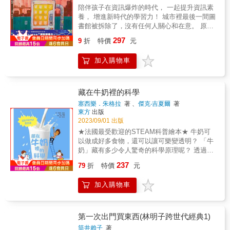
及提供列車服務的不同工作人員。讓我們從閱
密。《修煉成金》是關於牠、他、她與祂相遇
為一名很棒的麵包師傅，但是開麵包店，並不
陪伴孩子在資訊爆炸的時代， 一起提升資訊素
圓雪花冰、西瓜冰沙、冰淇淋聖代…… 炎炎夏
讀阿里山，有機會再親身體驗阿里山。」──漫
與別離的故事，是穿越死亡後對「純粹真實」
是麵包做得好吃就足夠，就算經實現了某個夢
養， 增進新時代的學習力！ 城市裡最後一間圖
日，有什麼比一碗又一碗清涼美味的冰品，更
步在雲端的阿里山版主、香林國小退休教師
的看見，也是聆聽宇宙小祕密後，在天地之中
想,還是會繼續遇到新的挑戰。鼓勵孩子自主學
書館被拆除了，沒有任何人關心和在意。 原先
讓人感到雀躍？ 翻開書頁立刻進入一個冰鎮沁
黃源明「我覺得達克比可以擔任阿里山小火車
唱起的一首「天真之歌」。——輔仁大學宗教
習，培養體貼與助人的內心，找到自己的獨
圖書館的位置，已經被一台台不曾見過的販賣
涼的天地，每一道冰品都晶瑩剔透、令人垂
的『科普列車代言人』了！因為這是一本鐵道
學系教授 蔡怡佳流著眼淚讀完《修煉成金》，
297
特，滿滿成就感就是快樂成長的養分！★小車
9
折
特價
元
機取代， 有人好奇地投下硬幣，掉下來一瓶純
涎。 非常愛吃冰的我，真想到《茶茶和可可的
迷與生態迷都會喜歡的好書。跟著他一路探索
我還是好想念這幾年相繼離開我的兩隻狗，牠
車迷們千萬別錯過！◎車子的細部描繪非常有
白色飲料，瓶身附著《經典名著》的標籤，喝
夏日冰品店》好好享用品嘗呢！」 —— 粘忘凡
火車爬山魔法、鳥類垂直遷徙與高山植物奧
們真的好匆匆，用短暫的一生，給我毫無保留
趣！真希望這輛熱呼呼麵包車也能開來我住的
加入購物車
下去竟有神奇效果！ 很快地，神奇的白色飲料
｜繪本作家 ☆「柴犬茶茶和兔子可可的冰店開
祕，最後解開神蛾消失之謎，這趟紙上冒險保
的陪伴。小狗是這個世界最美好的純粹，當人
小鎮。（童書販售區店員）◎女兒每天都要我
大受歡迎、人手一瓶&hellip;&hellip; 本書特色
張囉！面對客人們各式各樣天馬行空的許願餐
證讓人大開眼界。讓人好想帶著這本書一起去
類總想著掌控生活，小狗卻不逐夢、不比較，
唸《麵包小偷》給她聽，將來的夢想就是開一
＊數位媒體時代數位原住民的媒體素養教育入
點， 可可總能發揮巧思，將抽象的形容，轉化
阿里山！」──新北市鶯歌國小老師、教育部閱
只以真正的「存在」，教我「活著」。我常常
家麵包店，謝謝這本書讓孩子有了夢想。（4歲
門繪本！ ＊斗六繪本圖書館未來圖書館社會組
為一道道結合本土特色與創新創意的冰品。 其
藏在牛奶裡的科學
讀磐石推手 賴玉敏◎本書關鍵字： 達克比、
在想，天上的牠們是否願意在成為一次我生命
女孩的爸爸）◎不管是小孩、我先生，還是孩
金獎得獎作品 ＊趣味帶點反諷的故事帶孩子認
中，我最喜歡故事中的「西瓜冰沙」，成品真
阿里山、森林鐵路、登山鐵路、高山森林◎有
塞西樂．朱格拉
著 、
傑克‧吉夏爾
著
裡的奇蹟？那會讓我感到無比幸運且榮幸，而
子們的奶奶，我們全家人都迷上麵包小偷了，
識媒體識讀。 ＊陪伴孩子共讀，建立獨立思
的就像海獺許願的一樣，彷彿整個人躺進清涼
東方
出版
注音， 7歲以上適讀◎學習領域分類：自然
現在，我只能在擦乾眼淚後，帶著小狗的愛前
希望可以趕快看到續集。（3歲女孩和5歲男孩
考、提升自主思辨能力。 ＊符合108課綱「科
的西瓜海裡。 這不僅是一本充滿想像力與驚喜
2023/09/01 出版
行，等待著，星辰再次落下的時刻。——必須
的媽媽）【適讀年齡】文字附注音▲3~6歲親子
技資訊與媒體素養」，從貼近生活的「圖書
的可愛繪本，更會讓人看著看著就忍不住口水
★法國最受歡迎的STEAM科普繪本★ 牛奶可
有狗的文字工作者 諶淑婷
共讀；6歲以上自己閱讀。▲適合親子共讀，也
館」出發並引導思考。 ＊國家人權博物館第三
直流， 不禁跟著想像：『這麼有趣的冰，是不
以做成好多食物，還可以讓可樂變透明？ 「牛
適合孩子自己讀。
屆繪本徵選首獎作家陳威諺 社會共感之作 專家
是真的買得到呢？』」 ——Céline｜語言治療
奶」藏有多少令人驚奇的科學原理呢？ 透過10
推薦 海狗房東│繪本工作者 羅怡君│親職溝通
師私藏書單版主 ☆「茶茶與可可的夏日冰品店
個簡單又有趣的小實驗，邊玩邊發現！ 你曾經
237
作家與講師 館長小編 彭冠綸│《療心圖書館》
開幕啦！在這炎炎的夏日裡，最需要來一碗消
79
折
特價
元
仔細觀察過牛奶嗎？它有哪些特徵？可以做成
作者 詹奇奇│IG人氣書評創作者 沈秀茹│斗六
暑的冰品了！ 最貼心的是，冰品店居然還能客
哪些食物？ 牛奶遇到醋會變成什麼樣子？ 如何
繪本館前館長 劉旭恭│金鼎獎繪本作家 陳培瑜
製專屬於你的夏日餐點 ！『那個老闆……我想
加入購物車
用牛奶做出美味的鮮奶油和可可歐蕾？ 只要加
｜立法委員 斗六市立繪本圖書館 這故事好有趣
要來碗能留住這個盛夏的雪花冰……』。」
牛奶，可樂就能變透明？ 快來進行10個簡單、
啊！書本可以像飲料一樣喝下去，真的太神奇
——SUSU｜SusuBooks店長 ☆「『歡迎光
好玩又令人驚奇的小實驗， 發掘好玩的牛奶，
了！威諺的故事總給我黑色幽默的感覺，像是
臨，你的心需要被療癒嗎？』一翻開書，立刻
到底藏了哪些有趣的科學原理吧！ SDGs永續
第一次出門買東西(林明子跨世代經典1)
搞笑卻又帶點諷刺，讀完後讓人忍不住思考，
被Maruco老師清新暈染的手繪水彩深深吸引！
發展目標 #消除飢餓 #良好健康與福祉 #優質教
筒井賴子
著
我們看書到底是為了吸收還是樂趣呢？嗯，先
看著卡哇伊的店老闆——柴犬茶茶與兔子可