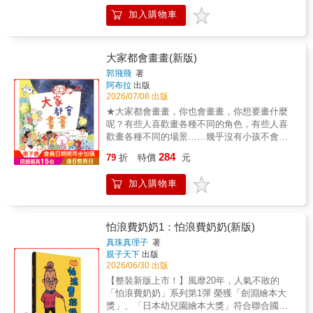
理解：利息是什麼？為什麼錢會慢慢變多？需
當最強王者失去引以為傲的力量， 霸王龍還能
不可以偷拿不屬於自己的東西。同時也讓孩子
加入購物車
要從算數或公式開始教嗎？其實孩子學習複利
成為真正的強者嗎？ 一段翻轉彼此人生的奇妙
嘗試靠自己去獲得想要的東西，不但能有成就
思維，不需要先會計算，只要先理解兩件事：
冒險，即將展開！ ▍ 本書特色 1.雙視角故事：
感，更能幫助他人。【適讀年齡】▲ 適讀年
存回去，以及等一等。《芒狗狗複利思維完整
同一事件，兩種角色觀點，帶來全新的閱讀體
齡：3~6歲親子共讀；6歲以上自己閱讀。▲ 文
養成組》以 2 本財商繪本＋1 組合作型桌遊，
驗。 2.跨界黃金組合：由人氣童書作家楠茂宣
大家都會畫畫(新版)
字附注音，適合親子共讀，也適合孩子自己
陪孩子先在故事裡理解複利，再在遊戲中練習
與貼畫藝術家江口憲子、恐龍插畫家CAN攜手
郭飛飛
著
讀。
財商選擇。《存回去賺更多》讓孩子理解「再
打造。 3.成長寓意：引導孩子思考「強大」與
阿布拉
出版
投入」。芒狗狗拿到利息後發現，多出來的錢
「弱小」背後的真正價值。 議題教育：品格 適
2026/07/08 出版
不一定要馬上花掉；只要選擇再存回去，下一
讀年齡：3-6歲親子共讀，6歲以上可自行閱
★大家都會畫畫，你也會畫畫，你想要畫什麼
次的利息就會變得更多一點。孩子能在故事中
讀，附注音
呢？有些人喜歡畫各種不同的角色，有些人喜
認識利息、理解再投入，也練習為了更大的目
歡畫各種不同的場景……幾乎沒有小孩不會畫
標延遲滿足。《一下子就有好多利息》讓孩子
畫的，每個人都會用不同的方式畫畫。在這本
284
理解「時間累積」。故事把抽象的時間概念，
79
折
特價
元
可愛的圖畫書裡，孩子將能看到各式各樣的繪
變成孩子看得見的生活情境：不是今天存，明
畫媒材，發現畫畫沒有標準答案，每一種嘗試
天就立刻變很多，而是時間越久，累積的力量
加入購物車
都值得欣賞。希望每個孩子都能帶著「這個我
越明顯。孩子能在故事中練習耐心等待，建立
會！」的自信，盡情享受屬於自己的繪畫之
長期目標感。合作型桌遊《一起賺錢辦派對》
旅。＊適讀年齡：0-6歲親子共讀，7歲以上獨
則把財商觀念變成親子共玩的具體練習。孩子
立閱讀
怕浪費奶奶1：怕浪費奶奶(新版)
要和家人朋友在有限回合內完成派對準備，透
真珠真理子
著
過擲骰前進、抽任務卡、賺取金錢、購買派對
親子天下
出版
物品與投資機會，反覆練習賺錢、存錢、消
2026/06/30 出版
費、合資與等待回報。合作型玩法降低輸贏挫
【整裝新版上市！】風靡20年，人氣不敗的
折，不是誰最有錢誰就贏，而是大家一起討
「怕浪費奶奶」系列第1彈 榮獲「劍淵繪本大
論、取捨，學會怎麼用錢。這套組讓孩子不只
獎」、「日本幼兒園繪本大獎」符合聯合國永
是聽過財商觀念，而是在閱讀與遊戲中真的做