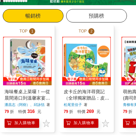
暢銷榜
預購榜
TOP
TOP
1
2
海味餐桌上菜囉！—從
皮卡丘的海洋尋寶記
萌抱
晨間港口到溫馨家宴，
（全球獨家贈品：皮卡
(壽司
一場連結海洋與土地的
丘出發探險造型明信
潘昌志（阿樹）、邱詠恬
著
松尾里佳子
著
青柳有
食魚教育大冒險！
片）
316
269
79
折
特價
元
79
折
特價
元
79
折
加入購物車
加入購物車