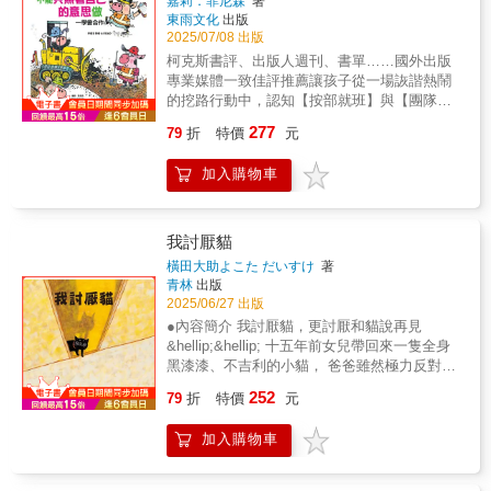
嘉莉．菲尼森
著
是哪些方法，可以避免被小年獸吃掉嗎？
緊密相依的關係。本書以細膩圖像與科普知
挫折感，建立閱讀自信。◎本系列共兩本
東雨文化
出版
除了趕跑小年獸，還可以怎麼做呢？~◎引導閱
識，引領我們走近鯨豚，也走進海洋的呼吸與
2025/07/08 出版
讀引導孩子‧認識農曆春節由來與習俗‧認知人際
脈動。守護海洋，從來不只是制度與行動，更
柯克斯書評、出版人週刊、書單……國外出版
關係的重要‧運用同理心關懷身邊的人‧正面思
是一份源自內心的牽掛與責任。唯有從理解出
專業媒體一致佳評推薦讓孩子從一場詼諧熱鬧
考，排除負面情緒 一年又一年，我們每一
發，讓感受在心中沉澱，才能將關懷轉化為長
的挖路行動中，認知【按部就班】與【團隊策
年都要過年，但大家似乎卻都漸漸遺忘了「一
遠而溫柔的力量，陪伴我們一起守護這片蔚藍
略】的重要！------------------------------【按部就班
起過年」的用意？對現代人而言，過年代表的
277
與其中的生命。────陸曉筠 海洋委員會海洋
79
折
特價
元
／團隊策略】「開始挖路了，豬豬們！啟動你
不外乎是不上班上課、出國旅遊，或是什麼都
保育署署長 作為一名生態觀察紀錄者，鯨豚
們的機器吧！」挖路豬隊長蘿西和團隊，正在
不做的放空度過長長的假期……隨著時代環境
是我生命中最重要的啟蒙。這份不解之緣，來
加入購物車
建造一條新道路。但隊友們總是不按工程計畫
的變遷，大家或許已經不那麼重視過年的意
自多年前日本設計師川久保玲（CDG）那張經
進行，才一開工，工地現場就一團混亂……眼
義，大人們如此，更遑論孩子了，面對喜慶的
典的 1990 年月曆海報：巨大的大翅鯨尾鰭翻騰
看另一頭的博覽會就要開幕了，他們到底該怎
音樂、布置以及相關習俗，往往懵懵懂懂，體
出海，激起漫天水花。那份大自然的純粹力
麼辦？◎好評推薦「插圖充滿了歡鬧的修路場
我討厭貓
會不到所謂年節氛圍的熱烈與背後用意。
量，曾深深震撼我的靈魂。感動之餘，我也在
面，與文中許多文句相得益彰。這是一個關於
以往師長們在教導所謂「年」的由來時，「年
橫田大助よこた だいすけ
著
本書中看見了同樣的真摯。作者用優美的插畫
團隊合作、充滿活力的故事，一定會讓孩子們
青林
出版
獸」的形象總是兇惡可怕的，務必離牠遠遠
與深刻的筆觸，將神祕的鯨豚生態具象化。我
開心閱讀並產生共鳴。」 ——書單「對於喜歡
2025/06/27 出版
的，甚至想出許多方法來嚇唬趕跑牠。但有別
誠摯推薦這本書，相信它能將那股對自然的熱
施工或建築愛好的人來說，這本關於透過授權
於其他書，《小年獸》除了將「年」化身為一
●內容簡介 我討厭貓，更討厭和貓說再見
血傳遞給您，找回我們守護海洋的初心。────
他人（即使是無意的）來領導的作品，強調了
個沒人陪他玩的小怪獸形象，更將「年」的傳
&hellip;&hellip; 十五年前女兒帶回來一隻全身
黃仕傑 金鐘外景節目主持人、科普書籍作者
任何人(或任何豬)都有領導能力。」——《出版
說建立在「孤獨」這個前提上，進而帶領讀者
黑漆漆、不吉利的小貓， 爸爸雖然極力反對，
鯨豚的存在，是無止盡的科學探索；鯨豚的存
人週刊》「對喜歡各式機械工具機(車)的小讀者
們做延伸思考，提醒我們藉由「過年」這個時
還是拗不過女兒，於是小貓成了家中的一員。
在，是造物者的藝術傑作。而這一本完美融合
252
來說，會特別欣賞這個節奏輕快簡單的故事；
79
折
特價
元
間點，重新整理自己的人際關係－－運用同理
鋼鐵爸爸每天說著「我討厭貓」，卻在不知不
科學與藝術的《鯨．豚：超圖解海洋巨物的美
從故事中，他們可以觀察到各類機具車需要完
心去關注身邊的人、聯繫情誼，上門拜訪也
覺間和貓咪培養出了深厚的感情。 隱藏在「我
麗與神祕》，將原本就非常迷人的鯨豚科普知
成的任務;而不熟悉這些機械工具的小讀者，則
加入購物車
好、打電話傳訊息也好，同時也和過去一年的
討厭貓」後未表達出的愛，正是對貓貓最深情
識，結合一幅又一幅藝術畫作呈現給世人的美
可以藉由故事了解特定機械工具機(車)的功能。
負面情緒做切割，若能和吵架的親友和解就更
的告白。 ●書籍特色 ★圖像力道強勁，故事溫
麗作品，是所有喜愛鯨豚的人絕對不會捨得錯
值得稱讚的是，作者和繪者刻畫出了蘿西這個
棒了。 故事傳達出的主旨，除了以淺顯活
柔充滿情感 ★與言語相比，陪伴是更深情的告
過的收藏品，也是生態教育與美感教育的跨域