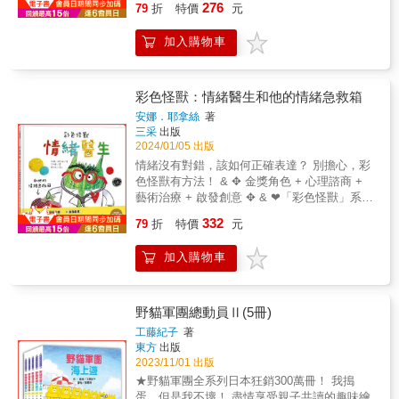
啵啵的南瓜咖哩派對》《河馬啵啵的音樂派
276
79
折
特價
元
人的需求也都不同。 像是憤怒，她的音量驚
可能會有害怕的時候」，而其實害怕並不完全
對》《河馬啵啵的壽司派對》（7月出版）跟著
人，需要大的空間讓她盡情尖叫狂吼。 悲傷的
是不好的事情，它有的時候會保護我們，有的
河馬啵啵與動物村好朋友學習合作、互助、友
加入購物車
聲音很小，不時會害浴室淹水。 感謝什麼要求
時候更會給予我們表現勇敢的機會呢！在明白
愛，從生活情境中啟發「五感」，激盪創造力
都沒有，她喜歡在大自然裡遊走，說不準什麼
了這些道理後，貝拉鼓起勇氣，慢慢學會克服
和想像力。每個故事都是一則生活題材，陪孩
時候會現身陪伴你。 情緒有的大，有的小；有
了自己的害怕情緒。值得一提的情節是，在故
子展開對話，在閱讀中成長！〔系列書籍特
的好相處，有的棘手。 不過，不管是哪一種情
事的最後，奶奶竟然也因為需要臨時幫忙上台
彩色怪獸：情緒醫生和他的情緒急救箱
色〕★展現合作互助、溫暖友愛的精神，適合
緒，我都會挪出空房招待，聆聽每一位客人的
演出一個角色，而表現出害怕的樣子－－這次
安娜．耶拿絲
著
親子共讀，聊聊如何在生活中實踐並積極解決
心聲。 作者莉迪亞將我們所擁有的情緒和感
換成貝拉來鼓勵她了！最後，在奶奶的陪同
三采
出版
難題。★動物角色可愛鮮活、插圖明亮活潑、
受，擬作形形色色的客人，現身在這座大飯店
下，兩人順利完成了一次精彩的演出。這樣的
2024/01/05 出版
故事趣味生動，深深擄獲孩子的心，喚起強烈
裡，有悲傷、憤怒、平靜、焦慮、感謝、信
安排真的讓讀者很有感悟，確實不只是孩子，
情緒沒有對錯，該如何正確表達？ 別擔心，彩
的情感共鳴。★系列書涵蓋各種貼近生活的主
心、自信，還有愛和喜悅。 她曾提到：「所有
身為大人的我們也常常有許多感到害怕的時候
色怪獸有方法！ & ✥ 金獎角色 + 心理諮商 +
題，有令人躍躍欲試的「果汁、剉冰、麵包、
情緒都是真的，沒有任何『壞情緒』，只有
啊！ 《怎麼辦？我會怕！》這部作品，用
藝術治療 + 啟發創意 ✥ & ❤「彩色怪獸」系列
壽司」配方及充滿想像的樹屋、創意樂器，陪
『不恰當的』處理方式。」 於是，每一家情緒
貼近孩子生活的故事和溫暖細緻的插圖，來幫
榮獲兒童文化館年度繪本選書、 「好書大家
孩子一起動手做做看、聞聞看、嚐嚐看，啟發
332
大飯店，都有一位飯店經理，照顧好每一位客
助孩子理解「害怕」這種自然情感。爸媽們可
79
折
特價
元
讀」優良少年兒童讀物、 耕心學院 「十大好情
「五感」教育。★歡樂推薦Ali陳為伶／幼兒玩
人。 當「悲傷」用細小的聲音說話時，仔細聆
以透過這個故事，陪孩子聊聊那些「雖然害
緒SEL繪本」， 情緒教育暢銷作者最新力作 ❤
樂家彥如姐姐／《童話夢想家》兒童節目主持
聽；「憤怒」被關在小房間時，要注意他可能
怕，但還是想試試看」的時刻，引導孩子學習
加入購物車
幼教老師、心理師、職能治療師最愛的教材 ❤
人盧方方／後青春繪本館主編（依首字筆畫排
會變身成其他的情緒；一不留神，都會讓他們
管理情緒以適應不同的情況，找到勇敢面對的
臺灣芯福里情緒教育推廣協會理事長楊俐容審
序）「我最愛的，就是那個『破鼓』。原來我
在大飯店住上好長一段時間。 有時候，等待有
方法，也讓孩子知道——勇敢不是無所畏懼，
訂導讀 我覺得有點不舒服，但是我不知道怎麼
們以為的『壞掉』，也許正是冒險的開端！那
些情緒快快退房，而有的則希望他們可以永遠
而是在害怕的時刻，依然有勇氣許下承諾繼續
說。 彩色怪獸是我的情緒醫生，他教我怎麼形
個加入小石頭的破鼓，讓孩子重新思考『樂
野貓軍團總動員Ⅱ(5冊)
住下來，像是「平靜」，還有帶來許多好客人
前進喔！＊學習領域：語文、生活課程 (身心素
容不舒服的感覺， 接著他拿出了一個情緒急救
器』的定義──它不一定只能買，也可以自己
工藤紀子
著
的「喜悅」和「愛」。 情緒的模樣千變萬化，
質與自我精進/擁有合宜的人性觀與自我觀)、綜
箱，裡面有好多神奇的小東西。 我們一起畫
做！聲音就在生活裡，在想像力之中，在創意
東方
出版
不管以什麼姿態現身，會提出多少的要求，我
合活動 (人際關係與溝通活動、解決問題)、健
畫、慢慢深呼吸， 啊，不舒服的感覺，好像漸
被激發的那一刻！這樣的轉念，就像孩子在故
2023/11/01 出版
們敞開心房，真實的感受每一個情緒上門，挪
康與體育(情緒的健康/適當表達自己的情緒) ＊
漸消失了&hellip;&hellip; & 【情緒處方】 ❤ 拼
事中學會用全新角度看待世界，是好美的一件
★野貓軍團全系列日本狂銷300萬冊！ 我搗
出時間傾聽他們的心聲，陪伴每一位客人入住
議題：SDG3「良好健康和福祉」／心理健康／
貼技法與多種媒材，結合藝術治療與心理諮
事啊！」──彥如姐姐／《童話夢想家》兒童節
蛋，但是我不壞！ 盡情享受親子共讀的趣味繪
和退房。 &