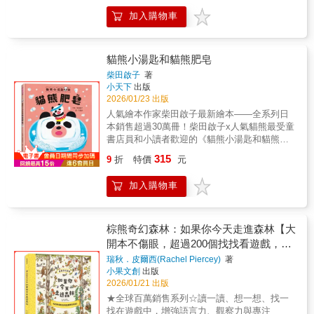
鐘外景節目主持人、科普書籍作者劉偉蘋 挺
生受用的「生活力」--------------------------------------
圖，將抽象的數位風險轉化為孩子能具體想像
加入購物車
挺動物應援團創辦人、中華鯨豚協會資深志工
--------------【時間管理／優先順序】今天、昨天
的情境，引導孩子學會思考與判斷。書中整理
暨常務理事（以上按姓氏筆畫排序） 優美細膩
與明天是好朋友。今天愛玩，昨天愛記錄，明
了使用網路的規則清單與不可公開的個資類
的插畫，讓鯨豚的生命姿態與海洋的遼闊真實
天愛擔心。某天，今天背包裡「該做的事」全
型，並提供家長可與孩子一起討論的「網路守
地浮現眼前；而豐富的鯨豚知識，也讓人不知
掉光了，背包空了，讓今天覺得好輕鬆，他終
貓熊小湯匙和貓熊肥皂
則檢核表」，幫助家庭建立共同的數位安全約
不覺沉浸其中，連大人讀來都深深著迷。隨著
於能做自己「想做的事」了。但明天卻把「該
定。不論是在家使用平板、在學校進行線上學
柴田啟子
著
閱讀，心裡會自然升起對鯨豚與海洋的敬畏，
做的事」又全撿回來給他！今天越想越不開
小天下
出版
習，或與朋友玩網路遊戲，都能隨時翻閱，快
也更深刻感受到保育與環境守護的重要。我覺
心，他決定把這些「該做的事」全都藏起來！
2026/01/23 出版
速掌握安全原則，增進自我保護的能力。 在高
得這正是科普最動人的浪漫——它不只讓我們
結果，「該做的事」越堆越多，越堆越多，今
度數位化、孩子網路使用時間逐年增加的現代
人氣繪本作家柴田啟子最新繪本——全系列日
認識海洋，也重新學會觀看生命。
天和明天為此吵了起來，最後決定去找昨天評
社會，這些網路安全守則更顯得迫切。只要每
本銷售超過30萬冊！柴田啟子x人氣貓熊最受童
────Cinyee Chiu 插畫創作者、《青春之
評理……◎引導閱讀 本書以貼近孩子日常的情
天花一點時間，與孩子一起閱讀、討論與練
書店員和小讀者歡迎的《貓熊小湯匙和貓熊肥
石》繪本作者 在第一線與鯨豚相處的這些年，
境，描繪出「不想做、想逃避」的真實心理。
習，不僅能提升孩子的數位素養與判斷力，也
皂》！這次，貓熊小湯匙跳出廚房，走進浴
我常感受到，牠們的身體、行為與彼此之間的
315
書中的主角試圖把所有不想做的事情通通藏起
9
折
特價
元
能在虛擬世界裡，為他們撐起一層看不見卻堅
室，用貓熊肥皂洗澡，再唸上一段咒語 ——咻
互動，遠比我們最初理解的更細緻也更深刻。
來，卻在過程中發現，事情雖然看不見了，但
實可靠的保護網。 ◎本系列目前共出版4冊，
嚕咻嚕，超旋風！全身馬上變得閃閃亮亮、乾
這本書用清楚而生動的方式，把這些原本不容
心裡的負擔卻沒有消失，反而越來越沉重。在
加入購物車
並組成套書： 《災難來了我有準備！：35個孩
乾淨淨。但是如果你忘了和小湯匙的約定，就
易看懂的面向一一呈現出來。從結構、習性到
與孩子共讀時，師長可以引導孩子覺察：•哪些
子一定要知道的防災守則》 《危險來了我會自
會發生意想不到的災難……超人氣貓熊小湯匙
溝通與育幼，許多在現場觀察到的片段，在書
事情讓我覺得「不想做」？•我曾經用什麼方式
保！：35個孩子一定要知道的防身守則》 《病
第三彈來了！這一次的魔法約定是什麼呢？鼴
中都有了更完整的說明。當我們開始看懂這些
逃避它們？•逃避之後，心情真的變輕鬆了嗎？
菌入侵我能預防！：40個孩子一定要知道的健
鼠多多不愛洗澡，爸爸媽媽都很苦惱。這天，
棕熊奇幻森林：如果你今天走進森林【大
細節，也會重新思考人與牠們之間的關係。
本書並不急著給出「一定要把事情做好」的說
康守則》 《網路陷阱我會小心！：35個孩子一
多多和爸爸到玩具城，參加搖獎活動，得到一
開本不傷眼，超過200個找找看遊戲，在
────田皓仁（老田） 遠雄海洋公園鯨豚照護
教答案，而是透過故事發展，讓孩子自然理
定要知道的網路安全守則》 【面對危險我有辦
塊貓熊肥皂。「小朋友，你不喜歡洗澡，對
員 在每一次的下潛與上升，我學會了敬畏。
童詩中培養觀察力、專注力與邏輯力，親
解：生活中同時存在「想做的事」與「該做的
瑞秋．皮爾西(Rachel Piercey)
著
法！】繪本套書（共四冊）：五歲開始就要學
嗎 ?」主持搖獎的叔叔怎麼知道多多不愛洗澡
記得自己與海豚共遊是在帛琉旁邊的雅浦，記
小果文創
出版
事」，學習在兩者之間找到平衡，是成長的重
近自然、認識生命！】
的全方位安全守則&mdash;&mdash;防身
呢？他神祕的對多多說：「洗澡的時候，記得
得那瞬間我覺得自己是全世界最辣的白雪公主
2026/01/21 出版
要課題。師長可進一步帶領孩子討論「把事情
&times;防災&times;健康&times;網路 本書特色
先把這塊肥皂泡在熱水裡。」沒想到，這次貓
（笑）。榮幸能以演藝人員和潛水員的身分和
分小」、「先完成一點點」、「尋求幫助」等
★全球百萬銷售系列☆讀一讀、想一想、找一
1.以輕鬆可愛的繪本形式，為孩子解說複雜的
熊小湯匙出現在多多的浴缸裡，他要來教多多
經歷推薦這本書，絕美的全彩插畫與嚴謹的科
實際策略，幫助孩子建立面對責任的信心與方
找在遊戲中，增強語言力、觀察力與專注