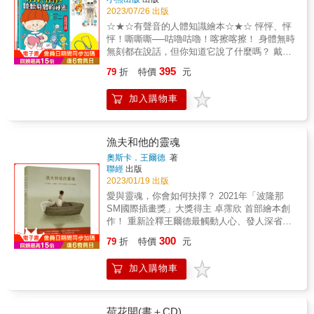
己， 尋找世界上最好吃的麵包！ ★勇敢選擇新
――西文譯者、心理學碩士 李家蘭 & &
2023/07/26 出版
開的蛋糕店。 野貓軍團正在外面偷看
的人生道路，是一種充滿希望的快樂冒險！ 發
&hellip;&hellip;他們好想吃蛋糕。 野貓軍團偷
☆★☆有聲音的人體知識繪本☆★☆ 怦怦、怦
現「麵包原來是這麼美味呀！」的飯糰男孩，
偷摸摸的靠近蛋糕店，想看清楚蛋糕是怎麼做
怦！嘶嘶嘶──咕嚕咕嚕！喀擦喀擦！ 身體無時
換上新裝，到世界各地去尋找各種好吃的麵
的。 一個不小心，踩到了正在偷搬蛋糕屑的螞
無刻都在說話，但你知道它說了什麼嗎？ 戴上
包！ 發掘的美味食物越多，生活就會越開心
蟻！ 螞蟻們看到夥伴有難，居然對著野貓軍
聽診器、豎起耳朵，來聽聽身體的悄悄話吧！
喔！ 引導孩子找到自己的學習動機，勇敢嘗
395
79
折
特價
元
團，和在一旁澆花的瑪米發射了「蟻波光
& ◎附【聽診器玩具】，可按書中指示操作，
試， 前所未有的體驗將成為孩子最棒的成長夥
束」！ 被擊中蟻波光束的野貓軍團和瑪米會變
實際聽見身體的聲音 ◎附【雙面人體海報】
伴！ 【適讀年齡】 文字附注音 ▲3~6歲親子共
加入購物車
成什麼樣子？又會展開什麼樣的驚奇冒險呢？
（尺寸35 x 67.5cm），一面骨骼一面內臟，清
讀；6歲以上自己閱讀。 ▲適合親子共讀，也
《野貓軍團拉麵店》 野貓軍團偷跑進拉麵店，
楚分辨人體構造 & ★由日本著名小兒科醫師細
適合孩子自己讀。 &
煮拉麵來吃。 引來了一群飢腸轆轆的猴子客
谷亮太監修，劉宗瑀（小劉醫師）專業審訂！
人， 竟也引來了凶暴的怪獸！ 這是汪汪開的拉
★詳盡圖解知識繪本＋可實際使用聽診器玩具
漁夫和他的靈魂
麵店。 野貓軍團正在外面偷看&hellip;&hellip;
＝印象最深刻的人體探索之旅！ ★戴上聽診器
奧斯卡．王爾德
著
把拉麵的作法記下來吧！喵── 就像平常那樣，
玩醫師遊戲，藉由角色扮演理解醫師職業，不
聯經
出版
他們趁著關店的時候偷跑進店裡，想偷煮拉麵
再害怕看醫師！ & 把耳朵貼在家人的胸口，可
2023/01/19 出版
來吃。 這時，卻突然來了一群飢腸轆轆的猴子
以聽到心臟怦怦跳動的聲音；飢餓的時候，肚
愛與靈魂，你會如何抉擇？ 2021年「波隆那
客人，還帶著一顆魔法石， 沒想到他們正在躲
子會咕嚕咕嚕叫個不停；喝水時，水隨著咕嘟
SM國際插畫獎」大獎得主 卓霈欣 首部繪本創
避摧毀村莊的怪獸&hellip;&hellip; 「嘎吼──」
咕嘟的聲音流下喉嚨；轉動手腕或彎折手指，
作！ 重新詮釋王爾德最觸動人心、發人深省的
面對凶暴的怪獸，野貓軍團跟著客人一起逃跑
關節就會劈啪作響──身體經常發出各種聲音，
精采作品。 每天傍晚，年輕的漁夫都會出海，
&hellip;&hellip; 他們該怎麼辦呢？他們會一起
300
來跟我們「說話」，但你有沒有認真傾聽過它
79
折
特價
元
將漁網撒向大海。這天傍晚，漁網好沉好重，
勇敢的抵抗怪獸嗎？ 《野貓軍團海上遊》 野貓
的聲音呢？ & 身體是這個世界上唯一屬於我們
年輕的漁夫差一點就收不回網。他使盡全力地
軍團好想去海上旅行， 半夜偷偷的登上汪汪的
的資產，然而大多數人卻對它不太了解，翻開
加入購物車
拉，漁網終於被拖出了水面。但是網裡一條魚
大船， 沒想到這時&hellip;&hellip;海盜出現
《怦怦！怦怦！聽聽身體的祕密》，來認識身
也沒有，卻有隻嬌小的人魚在裡頭熟睡。她是
了！ 這是汪汪的大船。 野貓軍團正在看著
體的構造與運作方式，並仔細傾聽身體要告訴
如此美麗，年輕的漁夫 一看到她，心裡充滿了
&hellip;&hellip; 好想去海上旅行啊！喵── 他們
你的事： & ．人體內最小的骨頭叫什麼名字？
驚歎。漁夫愛上了人魚，但有著靈魂的漁夫，
荷花開(書＋CD)