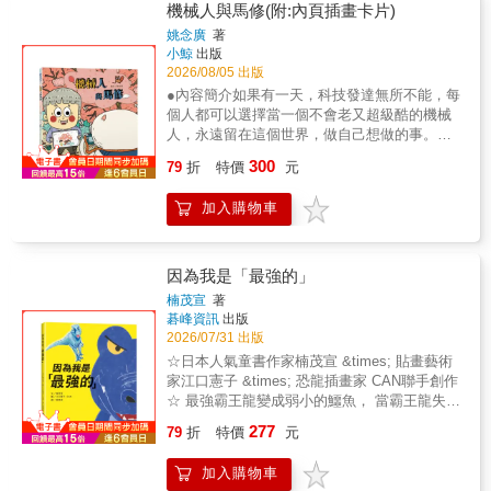
1.特殊的動手操作，讓孩子對身體有更深刻的
機械人與馬修(附:內頁插畫卡片)
體驗。 2.貼近日常生活，認識基本身體知識，
姚念廣
著
也學習愛護自己的方法。 3.邀請知名職能治療
小鯨
出版
師撰寫專家的話、掛名。 & ＊適讀年齡：2歲
2026/08/05 出版
以上 ＊有注音 &
●內容簡介如果有一天，科技發達無所不能，每
個人都可以選擇當一個不會老又超級酷的機械
人，永遠留在這個世界，做自己想做的事。你
願意嗎？為什麼？故事中，馬修的媽媽在即將
300
79
折
特價
元
老去之前，選擇了要當機械人，但最終又選擇
了要「關機」，這中間發生了什麼事呢？●作者
加入購物車
其它著作《你已經很棒了：善良的英雄小凡》
《爬上巨大蛋糕的波兒》《搖錢樹人小金》
《不愛打獵的唐伯虎想畫畫》《人類村子的小
鬼怪葉羅》《好看好學的簡筆畫1：打怪收妖
因為我是「最強的」
篇》《星座學園上課了!》《那半年，我減了24
楠茂宣
著
公斤》《孵化龍蛋的善良伐木工》
碁峰資訊
出版
2026/07/31 出版
☆日本人氣童書作家楠茂宣 &times; 貼畫藝術
家江口憲子 &times; 恐龍插畫家 CAN聯手創作
☆ 最強霸王龍變成弱小的鱷魚， 當霸王龍失去
了強大的力量&mdash;&mdash; 交換的不只是
277
79
折
特價
元
身體， 還有看待世界的方式。 一段關於勇氣、
友情與換位思考的故事。 ▍ 勇氣推薦 游珮芸
加入購物車
｜臺東大學兒童文學研究所所長 黃筱茵｜童書