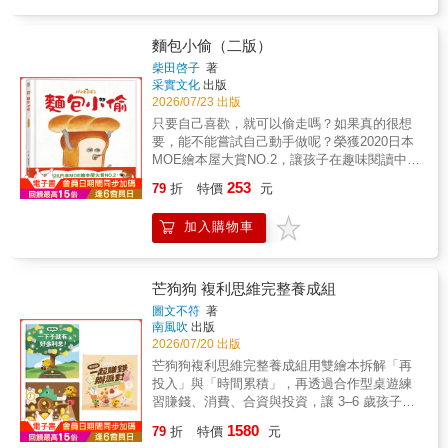
翻譯評論工作者 藍依勤｜繪本星球212-7版主
林幸萩｜童里繪本洋行店長 林廉恩｜繪本作家
▍ 好評讚譽 「兩個角色不同的視角交織建造的
麵包小偷（二版）
奇想故事，帶領小讀者們思考所謂的強與弱到
柴田啓子
著
底是怎麼一回事，生命裡真正重要的又是什
采實文化
出版
麼。書裡的恐龍和鱷魚都充滿了表情。吼！快
2026/07/23 出版
聽，是誰的腳步重重踩在地上，尾巴還一甩一
只要自己喜歡，就可以偷走嗎？如果真的很想
甩，你想快點跑掉？還是跟他做朋友呢？」
要，能不能嘗試自己動手做呢？榮獲2020日本
&mdash;&mdash;黃筱茵｜童書翻譯評論工作
MOE繪本屋大賞NO.2，讓孩子在趣味閱讀中完
者 「原來真正的強大，不是讓別人害怕，而是
成品格教育！★★★榮獲第13屆MOE繪本屋大
253
終於能理解別人的害怕。這不只是一本關於強
79
折
特價
元
賞第2名★★★榮獲第11屆Libro繪本大賞特獎
弱翻轉的故事，更描繪出了，真正理解別人的
★★★榮獲第1屆蔦屋繪本獎第1名★★★榮獲
那一刻。」&mdash;&mdash;林幸萩｜童里繪
加入購物車
第7屆沖繩書店繪本類特獎鎮上的麵包店冒出一
本洋行店長 「被迫換位思考、體驗他人立場的
個鬼鬼祟祟的身影，原來是超愛吃麵包的「麵
故事並不少見，但楠茂宣並未讓這個故事落入
包小偷」！麵包小偷最大的興趣，就是到處尋
窠臼。讀完強大的國王陛下與膽小的抖抖的故
找好吃的麵包店，把麵包偷走再回家好好享
芒狗狗 複利思維完整養成組
事後，會讓人深深覺得：真正強大的人，往往
用。這次，他發現一家號稱「全世界最好吃」
圖文不符
著
是曾經體驗過脆弱的人。正因為知道被輕視與
的麵包店，費了一番功夫終於成功的偷走了麵
南風吹
出版
恐懼的感受，所以才不會輕易拿手中的力量去
包，沒想到「全世界最好吃的麵包」竟讓他大
2026/07/20 出版
傷害別人；也正因如此，才終於能像國王陛下
失所望……麵包小偷氣沖沖的跑回去找老闆理
芒狗狗複利思維完整養成組用雙繪本拆解「再
那樣，成為一個懂得溫柔對待他人的人。」
論，卻意外的讓老闆發現了他的真面目！◎ 教
投入」與「時間累積」，再透過合作型桌遊練
&mdash;&mdash;藍依勤｜繪本星球212-7版主
導孩子「不偷拿別人的東西」，想獲得可以有
習賺錢、消費、合資與投資，讓 3–6 歲孩子從
▍ 關於本書 在恐龍們生活的世界裡， 霸王龍
更好的方法本書可愛又逗趣的畫風，不只能讓
故事理解複利，在遊戲中做選擇。很多家長都
一直是大家公認的最強王者。 一場突如其來的
1580
孩子讀得開心，也能為孩子帶來正面的教育意
79
折
特價
元
知道複利重要，卻不知道該怎麼讓 3–6 歲孩子
雷擊， 竟讓他和膽小的鱷魚抖抖交換了身體！
義。教導小朋友即使很喜歡，很想要，也絕對