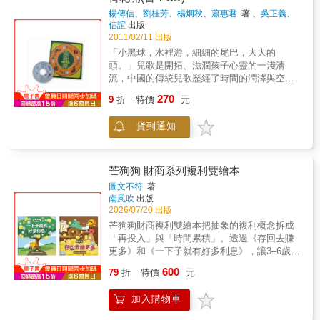
利用繩索，悄悄的跟在大船後面。 趁著半夜大
．為什麼激烈運動過後，會渾身肌肉痠痛？ ．
和沒有靈魂的海族是無法相愛的。在愛與靈魂
楊傳信、劉桂芳、楊炯秋、蕭惠君
著 、
吳正義、
家都睡著時，野貓軍團偷偷登上大船，開心的
甜點好好吃，為什麼舌頭可以感受到砂糖的甜
之間，漁夫如何抉擇？ 《漁夫和他的靈魂》是
吳杏雪、張國雄/繪
著
信誼
出版
享受海上旅行。 這時，一群不明生物順著他們
味？ ．為什麼心臟要一直怦怦跳個不停？心跳
文學大師王爾德最深刻難解的一部作品，王爾
2011/02/11 出版
留下的繩索，也爬到大船上了！ 「啾──這艘船
聲又是從哪裡來的？ ．為什麼吸氣時胸口會往
德以安徒生的〈人魚公主〉為藍本，寫出了這
「小黑球，水裡游，細細的尾巴，大大的
被我們占領了。」 原來是海盜！ 這下子，野貓
外擴大，吐氣就往內縮小？ ．寶寶是怎麼在媽
個童話故事，將愛與財富、智慧類比，並針對
頭。」兒歌是開拓、滋潤孩子心靈的一淺清
軍團該怎麼辦呢？
媽的肚子裡長大的呢？ ．生病發燒好不舒服，
愛、靈魂、心與身體的關係，孰重孰輕？發出
流，中國的傳統兒歌歷經了時間的潤澤與空間
為什麼人會發燒呢？ & 本書以簡潔文字、可愛
探問。 本書的改編與繪圖者，是台灣新銳插畫
的傳佈，更是我們珍貴的文學遺產。精挑細選
插圖解開身體大大小小的謎團，除了滿足好奇
270
家卓霈欣，2021年獲得波隆那國際插畫大獎，
9
折
特價
元
的一首兒歌，用字淺顯，節奏感強，輕快活
寶寶的求知欲，家長也能在閱讀過程中感受到
受到國際注目。在這部作品中，她以神秘、優
潑，能吸引孩子一念再念，自然且自發的學
學習新知的樂趣。 如果孩子尚未表現出對身體
雅的筆觸，刻劃出一個充滿神祕氛圍的世界，
貨到通知
習，感受文字的音樂性與趣味性。這些兒歌不
的興趣，家長更可以將本書當成啟發孩子好奇
在那之中，漆黑的靈魂、潔白的人魚與中間色
僅題材豐富，內容更是親切生活化，描述幼兒
心的「身體使用手冊」，戴上隨書搭配的聽診
調的漁夫，在每一個波濤湧現的背景中，接受
周遭可愛的事或物，如：小貓咪、青蛙、小老
器玩具，和孩子一起探索身體各個器官，在幫
著考驗與拷問。 卓霈欣在本書中，不僅展現極
鼠；或是生活中的趣味遊戲，如：小板凳、小
助孩子吸收知識之餘，也能進一步加深親子間
芒狗狗 財商系列複利雙繪本
高的繪畫技巧，改編的文字與故事情節，也精
皮球、滑稽歌……孩子可以在熟悉的情境中感
的感情哦！ & ※本書特色 一、繽紛圖解結合簡
圖文不符
著
采的保留了原創故事的精髓與文學性。值得每
受到歡樂。此外，我們選擇多樣性的兒歌型
潔說明，身體知識一點就通 本書運用可愛俏皮
南風吹
出版
一個讀者細細品讀。 &
式，提供給孩子各種語言練習的機會，如：問
的插圖和簡短易讀的文字循序漸進剖析人體，
2026/07/20 出版
答歌「砰砰砰」，孩子從中體會了和人溝通的
先由支撐身體的骨骼、肌肉開始，再依次按區
芒狗狗財商複利雙繪本把抽象的複利概念拆成
趣味；連鎖歌「大魚來」，激發孩子的想像
域與功能來介紹消化、循環等器官系統；最後
「再投入」與「時間累積」。透過《存回去賺
力；繞口歌「鵝鵝飛」，可訓練孩子辨音、發
以生長和受傷作結，系統化的介紹讓孩子輕鬆
更多》和《一下子就有好多利息》，讓3–6歲孩
音能力；數字歌「冬瓜」，在趣味中傳達了數
領會人體奧祕。 & 二、使用指引＋聽診器玩
子從故事情境理解利息、等待與長期目標，從
600
字概念；遊戲歌「大拇歌」可配合手指遊戲而
具，實作學習更有感 藉由「拿聽診器聽一
79
折
特價
元
存錢思維進階到複利思維。很多家長都認同複
吟唱。整本圖畫書並搭配各種深具童趣、民俗
聽！」的指引單元，搭配可實際使用的聽診器
利的重要性，卻不知道該怎麼教孩子理解：利
藝術畫風的插圖，賦予視覺美感的欣賞，讓孩
玩具，孩子可以在家人陪同下探索身體，觀察
加入購物車
息是什麼？為什麼錢會自己變多？需要解釋數
子快快樂樂的吟唱兒歌。
聽到的聲音並了解背後的機制。透過實作，知
學或公式嗎？其實對3–6歲的孩子來說，學習複