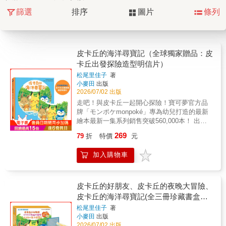
篩選
排序
圖片
條列
皮卡丘的海洋尋寶記（全球獨家贈品：皮
卡丘出發探險造型明信片）
松尾里佳子
著
小麥田
出版
2026/07/02 出版
走吧！與皮卡丘一起開心探險！寶可夢官方品
牌「モンポケmonpoké」專為幼兒打造的最新
繪本最新一集系列銷售突破560,000本！ 出發
尋寶去！圖圖犬和樂天河童疊羅漢拿寶物，伊
269
79
折
特價
元
布與摩尼尼互相幫忙。和朋友在一起的感覺真
好！全球獨家贈品：皮卡丘出發探險造型明信
加入購物車
片（16 x 13 cm）=內容簡介=皮卡丘、伊布、
咚咚鼠與新朋友發現了一張神祕的藏寶圖，決
定前往森林、海岸洞窟、沙灘尋找寶藏。他們
能順利找到嗎？和朋友一起展開的冒險之旅，
皮卡丘的好朋友、皮卡丘的夜晚大冒險、
又會發生什麼事呢？寶可夢們發揮各自的本
皮卡丘的海洋尋寶記(全三冊珍藏書盒版
領，齊心合作，克服困難。尋寶大冒險，出發
全球獨家贈品：暖心留言小卡）
松尾里佳子
著
囉！=本書特色=1.寶可夢公司與品質嚴謹的百
小麥田
出版
年出版社小學館合作，打造適合幼兒的皮卡丘
2026/07/02 出版