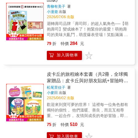
雄──「蘋果假面超人」閃亮登場！ 麵包小偷與
青柳有美子
著
蘋果假面超人能一起成功守護農場嗎？ ★一起
小漫遊
出版
動動聰明的小腦袋，發掘小小身體裡的大大能
2026/07/06 出版
量！ 麵包小偷和蘋果假面超人遇到危機時， 他
迴轉壽司品牌「壽司郎」的超人氣角色──【萌
們運用智慧、合作和勇氣，成功解決了問題！
抱壽司】變成繪本了！抱緊你的最愛！萌抱壽
鼓勵孩子不一定要吵架或比力氣才能化解困
司的美味大亂鬥，萌度爆表登場！笑點滿滿 ×
難， 一起動動腦，同理對方並團結合作， 就是
角色萌翻天 × 視覺超療癒 一本讓大人看了會心
最厲害的超能力！ 【讀者好評推薦】 ★「蘋果
284
79
折
特價
元
一笑，孩子看了笑到放不下手的趣味繪本！最
假面超人真是太可愛啦！好想咬一口！」──童
愛壽司、愛到捨不得放手的——萌抱壽司來
書店店員 ★「雖然已經是大人了，但生平第一
加入購物車
了！他們每天都緊緊抱著心愛的壽司餡料：跑
次幫自己買繪本，每天都覺得很療癒。」──20
步抱著、睡覺抱著、做夢也抱著……某一天，
歲女性 ★「從0歲開始就講故事給寶寶聽，結
大家忽然想比一比：誰的壽司餡料才是天下第
果寶寶說的第一個字不是爸爸或媽媽，而是麵
一美味？「各就各位——預備，跑！」比芥末
皮卡丘的旅程繪本套書（共2冊，全球獨
包！」──1歲小男生的媽媽 【適讀年齡】 文字
還刺激、比鮪魚還熱血的「美味冠軍賽」就此
家贈品：皮卡丘與好朋友貼紙+冒險時刻
附注音 ▲3~6歲親子共讀；6歲以上自己閱讀。
展開！翻開這本書，看鮭魚卵貓熊像煙火一樣
▲適合親子共讀，也適合孩子自己讀。
卡片貼紙）
松尾里佳子
著
彈跳、鮮蝦小萌兔跳出三段跳、玉子咕咕雞加
小麥田
出版
速、蟹味棒煎蛋小黑貓施展超神飄移、還有鮪
2025/08/02 出版
魚小萌獺用力大爆發！充滿笑聲與趣味的可愛
歡迎來到寶可夢的世界！ 這裡每一位角色都有
對決，等你一起來見證最終的冠軍！★什麼是
獨特的個性， 他們溫暖、善良，而且互相尊
「萌抱壽司」？「萌抱壽司」是一群因為太喜
重、一起合作， 友情與成長的奇妙冒險，即將
歡壽司郎（Sushiro）的新鮮壽司餡料，而把餡
開始！ 寶可夢官方品牌「モンポケ
料緊緊抱在一起的神祕小動物。據說他們躺著
510
75
折
特價
元
monpok&eacute;」 專為幼兒設計的嶄新繪本
時，會把餡料放在自己的身上，用全身去品
原創故事& 2冊同時珍藏 系列銷售突破480,000
味；走路時、奔跑時，也絕不會放開心愛的那
加入購物車
本 全球獨家贈品#1 皮卡丘與好朋友貼紙