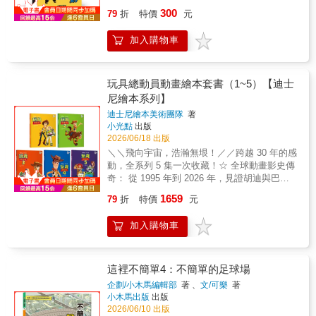
續發展目標SDGs，落實環保6R的最佳引導繪
選擇。當孩子理解利息可以再投入、時間能讓
300
79
折
特價
元
本真可惜、真可惜，你今天有沒有浪費東西
累積變大，也是在學習相信：許多重要成果，
呀？小心「怕浪費奶奶」來找你唷！◎ 得獎紀
都不是立刻得到，而是在一次次選擇與等待中
加入購物車
錄★ 劍淵繪本大獎★ 日本幼兒園繪本大獎飯吃
慢慢累積而成。
一半就倒掉、刷牙懶得關水龍頭，不喜歡的東
西直接丟垃圾桶？讓最強生活智慧王來拯救你
的浪費病，廢物到她手上統統變寶物！大人小
玩具總動員動畫繪本套書（1~5）【迪士
孩一起來，跟怕浪費奶奶一同從生活小事到待
尼繪本系列】
人處事，懂得「可惜」，進而學會「珍惜」！
迪士尼繪本美術團隊
著
◎本書特色1. 以和孩子最親近的「奶奶」角
小光點
出版
色，搭配生活化的題材，和孩子討論切身及重
2026/06/18 出版
要的環境議題。2. 風靡世界的經典角色-怕浪費
＼＼飛向宇宙，浩瀚無垠！／／跨越 30 年的感
奶奶，用幽默逗趣的表現方式，將惜物的觀念
動，全系列 5 集一次收藏！☆ 全球動畫影史傳
巧妙的植入小讀者心中，讓孩子從小培養珍惜
奇： 從 1995 年到 2026 年，見證胡迪與巴斯
萬物，與大自然共存共榮的觀念。3. 怕浪費奶
光年最完整的冒險篇章。★ 關於成長的必修
奶以誇張的肢體和絕妙的創意，開創「廢物利
1659
79
折
特價
元
課： 橫跨「友情、承諾、告別、自我、與守
用」新境界，讓孩子大開眼界，一學就會。4
護」，陪伴無數孩子與家長共同成長。☆ 全彩
全書以環保牛皮紙袋與色筆拼貼繪製完成，完
加入購物車
精美繪本： 將動畫的感動轉化為溫潤的紙上筆
美示範怕浪費奶奶的「不浪費精神」！◎本系
觸，值得每一位「安弟」與「邦妮」珍藏。｜
列共5冊1.怕浪費奶奶2. 怕浪費奶奶的生活寶典
各集簡介｜第 1 集：【友情的起點】當新潮的
3. 怕浪費奶奶開動了4. 怕浪費奶奶的河川散步
太空戰警巴斯光年來到安弟家，傳統牛仔胡迪
這裡不簡單4：不簡單的足球場
5. 怕浪費奶奶的奶奶◎系列特色特色1 日本超
感受到了前所未有的威脅。一場意外的墜落，
人氣經典環保議題繪本，面對海洋汙染、飢
企劃/小木馬編輯部
著 、
文/可樂
著
開啟了兩人從競爭到成為「一輩子摯友」的傳
小木馬出版
出版
餓、糧食安全等嚴峻的全球議題，怕浪費奶奶
奇冒險。第 2 集：【身分的追尋】胡迪意外發
2026/06/10 出版
以生活化的取材，帶領孩子落實「愛物惜