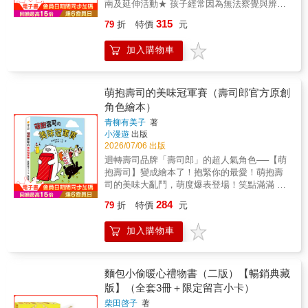
想要有朋友陪伴......系列故事蘊含著孩子對未
南及延伸活動★ 孩子經常因為無法察覺與辨
味如何隨著季節更迭，走上家家戶戶的餐桌。
知世界的探索、情感的陪伴，也賦予了成長美
識， 而以生氣來表現實質不同的情緒── 其實
從魚市場到廚房，從料理祕訣到食魚知識，每
315
79
折
特價
元
好的祝福，展現互相尊重、包容的寶可夢世
每個人心中都有一隻彩色怪獸！ 情緒沒有對
一道海味背後，都藏著海洋的奧祕與長輩代代
界。 4.&& &附注音，適合3歲以上。 5.& & 套
錯！學會區辨情緒， 才能讓情緒發揮正面的功
相傳的生活經驗。而這不僅僅是關於美食，更
加入購物車
書內容包含：2本繪本《皮卡丘的好朋友》、
能！ & 鮮紅的怒氣像火一樣猛烈； 傷心像是失
是關於傳承與守護。翻開這本書，一起感受海
《皮卡丘的夜晚大冒險》，以及贈品「皮卡丘
去什麼東西那樣，也像綿綿的下雨天； 害怕是
洋、土地與家的溫暖連結。看似一頓簡單的家
與好朋友貼紙」（10x15cm）、「冒險時刻卡
個膽小鬼，老是想躲在黑漆漆的地方。 平靜就
宴，實則是一場橫跨海洋與生活的知識盛宴！
片貼紙」（8.5x5.4cm） =延伸閱讀= 《寶可夢
像安靜的樹，也像迎著風的綠葉， 能夠傳染他
萌抱壽司的美味冠軍賽（壽司郎官方原創
透過溫暖的故事與生動的圖像，讀者將跟著一
之島》即將上市！ 日本繪本賞、德國白烏鴉獎
人的快樂，則像星星那樣眨著眼睛！ 至於粉紅
角色繪本）
家人走進漁村，在採買、料理與共享美食的過
得主《上學快來不及了！》作者「小木屋工
色代表的是...... & 西班牙幼兒園老師最喜歡在
程中，自然認識海洋、食魚文化與永續觀念。
青柳有美子
著
坊」驚艷新作 獻給孩子，以及所有曾是孩子的
情緒課程上使用的繪本！ 他們一致讚譽：這本
翻開書末的「繪本版食譜」，一起把海洋的鮮
小漫遊
出版
大人 充滿衝擊力，將童年的希望傳遞給下一代
書最能讓孩子認知情緒！ 描寫個別感受的書很
甜與家的味道帶上餐桌。◎ 本書特色特色1｜
2026/07/06 出版
的夢幻物語
多，有的是憤怒，有的是害怕或恐懼， 但是
跟著故事認識海洋：透過漁村故事，認識四季
迴轉壽司品牌「壽司郎」的超人氣角色──【萌
《彩色怪獸》卻能引導孩子學會梳理各自獨立
海味、海洋生態與自然節奏。特色2｜從餐桌感
抱壽司】變成繪本了！抱緊你的最愛！萌抱壽
卻又相互影響的情緒， 並能辨別其中差異，為
受在地文化：從臺味料理、漁村生活到家族傳
司的美味大亂鬥，萌度爆表登場！笑點滿滿 ×
幼兒的生活注入強大的力量，啟動成長和學習
承，品味臺灣獨特的飲食文化。特色3｜用食魚
角色萌翻天 × 視覺超療癒 一本讓大人看了會心
的契機。 關心幼兒情緒發展的父母和師長，可
284
79
折
特價
元
教育實踐永續：從餐桌上的每一次選擇，學會
一笑，孩子看了笑到放不下手的趣味繪本！最
以透過共讀、討論、遊戲， 和孩子一起認識心
珍惜海洋、落實永續行動。◎ 各界好評（依首
愛壽司、愛到捨不得放手的——萌抱壽司來
裡的彩色怪獸，陪伴孩子悅納所有感受，從中
加入購物車
字筆畫排列）林東良｜黑潮海洋文教基金會 執
了！他們每天都緊緊抱著心愛的壽司餡料：跑
學習成長！ 【內容簡介】 本套組包含《彩色怪
行長林楷倫｜職人（魚販）作家賴爸｜「賴去
步抱著、睡覺抱著、做夢也抱著……某一天，
獸》繪本與《彩色怪獸情緒著色本》，兩本合
浪溜漣」頻道版主
大家忽然想比一比：誰的壽司餡料才是天下第
購，方便帶讀與活動運用。 以情緒為主題的繪
一美味？「各就各位——預備，跑！」比芥末
麵包小偷暖心禮物書（二版）【暢銷典藏
本大都強調情緒與生活情境的連結，以具體的
還刺激、比鮪魚還熱血的「美味冠軍賽」就此
版】（全套3冊＋限定留言小卡）
生活事件描繪情緒的來源以及不當表現的後
展開！翻開這本書，看鮭魚卵貓熊像煙火一樣
果，接著再試圖引導孩子學習情緒調節與合宜
柴田啓子
著