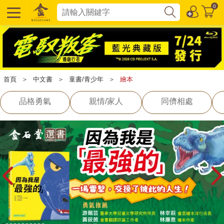
0
首頁
＞
中文書
＞
童書/青少年
＞
繪本
品格勇氣
親情/家人
同儕相處