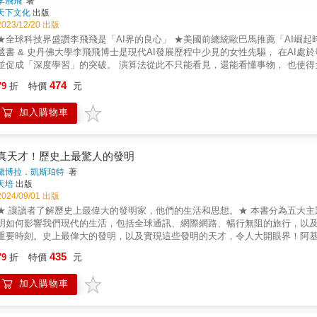
李飛飛
著
天下文化
出版
2023/12/20 出版
★全球科技界盛讚李飛飛是「AI界的良心」 ★美國前總統歐巴馬推薦「AI崛起時
選書 & 史丹佛大學李飛飛博士是現代AI發展歷程中少見的女性先驅， 在AI
並促成「深度學習」的突破。 演算法從此不只能看見，還能看懂事物， 也使得大
飛親筆撰寫的回憶錄， 講述她在中國和美國兩地的成長、求學及研究生涯， 
474
79
折
特價
元
全家移民美國，在經濟拮据、語言不通的環境下， 她堅定志向完成了學業，並從物
她的使命。 李飛飛的人生旅途，恰與AI的發展共舞。 & 她強調，AI未來發展
加入購物車
後， 我們必須共同確保AI應用能帶來更多人類福祉。 從移民孩童到做出開創
壘，也提出令人信服的理由，說明人工智能應以人為本、符合倫理。 &mdash;&mdas
主、CRISPR先驅、《基因編輯大革命》作者 & 對於大眾當今熱議的科學「
人工智能是我讀過最好的版本，同時深刻地講述她身為美國年輕移民，透過教育找到自
真天才！歷史上最驚人的發明
莎．萊斯（Condoleezza Rice），史丹佛大學胡佛研究所所長，美國第6
黛博拉．凱斯珀特
著
不僅能看到一名年輕科學家動人的個人成長故事，也能走進這個時代最重要的
天培
出版
在於李飛飛一生對學習的熱情和對科學的熱愛。 &mdash;&mdash;艾德．卡特
2024/09/01 出版
& 一本迷人、勵志的回憶錄。本書透過李飛飛從社會底層到人工智能關鍵夢想
★ 讓讀者了解歷史上最偉大的發明家，他們的生活和思想。★ 本書分為五大
智能技術所做的重要工作，並藉此改善人類現況。 &mdash;&mdash;雷德．霍夫曼（Reid
明如何影響我們現代的生活，包括全球通訊、網際網路、暢行無阻的旅行，以及
成長思維》作者 & 李飛飛是第一位真正理解大數據威力的電腦視覺研究員，
重要時刻。史上最偉大的發明，以及實現這些發明的天才，令人大開眼界！阿
她緊急而清楚描述了人工智能的巨大潛力和危險；她呼籲，我們在這個歷史的關鍵時刻
特兄弟、賓士夫婦、史蒂芬妮．克沃勒克&hellip;&hellip;一起來看他
435
瑞．辛頓（Geoffrey Hinton），圖靈獎得主、多倫多大學電腦科學教授 
79
折
特價
元
一直不斷汲取靈感，發明工具與機器以改善生活。歷史上有許多驚人的發明，
飛的書，就是「好看」。 貓從高處跳下來，她看到的是貓的柔軟重力強度和落
是歷史長河中曾存在的一部分，卻帶來無盡的影響，例如李奧納多．達文西設
科學自傳，可以讓成人對「何為智慧」這樣的大問深思，可以讓少年對無窮宇宙探索的心
加入購物車
特發明蒸汽發動機、萊特兄弟冒著生命危險駕駛第一架動力飛機、史蒂芬妮．
AI領域的先行者。 她的研究包含電腦視覺、大型圖像資料集ImageNet、和以人
球資訊網，許多發明與創造可說徹底改變了我們的生活。有時候小錯誤或意外
者，也是榜樣，更是這場重要AI革命的良知之聲。 我非常推薦本書。 &mdash;&mdash;李開復
克力，竟然想到用微波來加熱食物&hellip;&hellip;更多有趣而精彩的