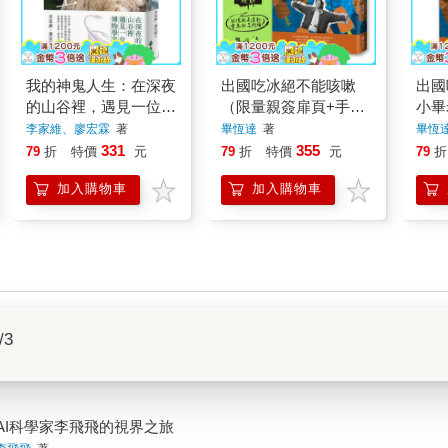
我的神鬼人生：在深夜
出國吃冰絕不能咳嗽
出國
的山谷裡，遇見一位博
（限量親簽扉頁+手跡
小畢
物學家
珍藏蓋印）：小畢老師
李家維、廖宏霖
著
畢恆達
著
畢恆
的溫柔與反骨
331
355
79
折
特價
元
79
折
特價
元
79
折
加入購物車
加入購物車
/3
AI科學家李飛飛的視界之旅