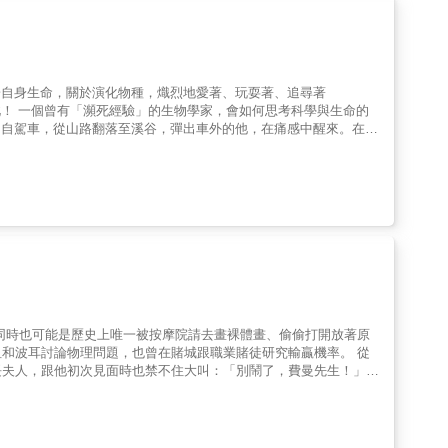
dot;蓋茲基金會聯合主席、慈善家 李開復& 創新工場董事長 洪
主持人 程世嘉 iKala共同創辦人暨執行長 童子賢 和碩聯合
研究發展基金會董事長 & 新書影片： 1.AI會統治世界嗎？李飛飛破
Lu1PICssPM & 2.如何面對AI未知的挑戰？李飛飛點出關鍵：以人為
mpyg & 3.AI先行者李飛飛：找到你人生當中的北極星｜天下文化《AI科
關於自身生命，關於演化物種，熾烈地愛著、玩耍著、追尋著
也必須如此！ 一個曾有「瀕死經驗」的生物學家，會如何思考科學與生命的
連串不可名狀的「魔幻時刻」。他，是時任《科學人》雜誌總編
蒙的少年，走上了熱愛自然的生物學者之路。他是個科學頑童，喜
鬼；他是個奇異博士，發現蜜蜂如何感應地球磁場，挖出前寒武紀的
；他是方舟舵手，在花蓮、蘭嶼做生態復育；他是收藏玩家和搜神使
&hellip;&hellip; 在博物學家的眼光中，追求的是生物
，諸如：感光細胞、人類記憶論述、生命的起源、動物的欺瞞行為、
;&hellip;，也為讀者打開了另一個思考的「平行時空」。 一個人
穿梭時空與天地間。「生命永遠不夠用，做開心的事，看漂亮的萬
蝴蝶自來；你若精彩，天自安排。」(2015年諾貝爾醫學獎得主屠呦
心，北台灣有個近千尊神像的齊聚之地，全球第一個烏龜保種基地也
精彩豐富的人生經歷，更有享譽國際的學術成就。為科學家立傳，記錄他們的
同印記與價值典範。 & ★在真實與想像之間，人生軌跡與科學思
和波耳討論物理問題，也曾在賭城跟職業賭徒研究輸贏機率。 從
，再現李教授個人生命經驗的嶄新文學嘗試。從李教授2017年11
長夫人，跟他初次見面時也禁不住大叫：「別鬧了，費曼先生！」
亡最接近的32小時之中。結合第一手的訪談資料與寫手內化的想
住不笑。&mdash;&mdash;《新聞週刊》 這一類的書，讓
愛。 & ★這本書想告訴你：「他看到的世界，為何這樣美好！」
的人，心理一定有毛病！&mdash;&mdash;《洛杉磯時報》 費曼
物理學獎得主愛因斯坦語) 科學家除了擁有超強的邏輯能力，更要有豐
清楚一切事物到底如何運作。這種性格跟他在科學上的天分與成就，
我們想要看到的是孩子追求知識，而不是知識追求孩子。」透過此