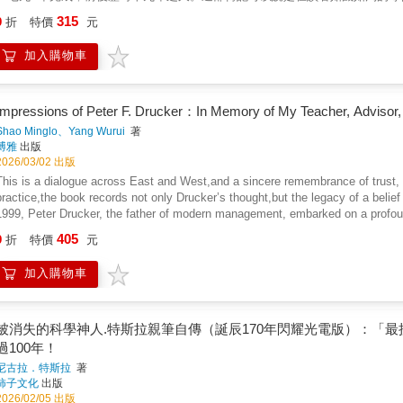
記是因為富蘭克林這個傳奇人物而受到世人青睞的。年輕人都希望學習富蘭克
315
9
折
特價
元
林寫出了「美國夢」，「到美國去發財致富」成了影響力很大的口號；第三，
規，成為一部小說自傳體，被譽為清教徒的《奧德賽》史詩和世界上最優秀的
加入購物車
Impressions of Peter F. Drucker：In Memory of My Teacher, Advisor,
Shao Minglo、Yang Wurui
著
博雅
出版
2026/03/02 出版
This is a dialogue across East and West,and a sincere remembrance of trust, r
practice,the book records not only Drucker’s thought,but the legacy of a belief
1999, Peter Drucker, the father of modern management, embarked on a profou
vision for education. Drucker made a solemn commitment: to serve as Shao’s pro
405
9
折
特價
元
followed, the two met regularly in California to discuss management education 
a deep friendship that transcended both culture and age.This book records that 
加入購物車
ideas into practice, but also portrays his sincerity, warmth, and humanity. He
steadfast in his belief in a “functioning society,” and, even in the final years of
dedication.More than just a memorial to Peter Drucker, this volume stands as 
philosopher and a practitioner.
被消失的科學神人.特斯拉親筆自傳（誕辰170年閃耀光電版）：「
過100年！
尼古拉．特斯拉
著
柿子文化
出版
2026/02/05 出版