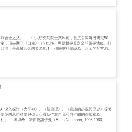
到一位科學家如何思考、付出行動。 & ★擁抱自然法則，賴活到
──40億年的地球演化和生態系統，看待生命的短促或永恆、有限
他的生命觀。科學家的人生哲學，是一種與眾不同的浪漫，讓我們為
痛吻我，要我報之以歌。」(1913年諾貝爾文學獎得主泰戈爾語)
始樣貌；2007年更籌建辜嚴倬雲植物保種中心，以「諾亞方舟」
本、古生物化石、稀有礦石、紹興老酒、神佛雕像等，是他百無禁忌
」，將一個地球公民對自然、對生命、對大地的愛和關懷，傳承給下
熵合金之父」——中央研究院院士葉均蔚，首度公開沉潛研究50
公司董事長 王偉忠 電視製作人、節目主持人 孫大川 東華大學原
，頂尖期刊《自然》（Nature）專題報導奠定全球領導地位。打
啟惠 中央研究院院士、美國國家科學院院士 陳怡蓁 趨勢教育基金
「台灣，是高熵合金的發源地！」傳統材料學認為，合金的配方添加
、清華大學生命科學系特聘教授 童子賢 和碩聯合科技董事長 須
眼鏡的「高熵理論」：大膽將五種以上的主要金屬元素融合在一
教授，是博物館館長，是研究型收藏家。關心世界萬事萬物，也有能
，不僅催生了新興的「金屬調和學」，更可被應用在半導體、AI晶
，不可能有這樣的人生吧！──王榮文 & 一本超乎想像的類自
！然而，他不僅是一位偉大的科學家，更是一位充滿正能量的「教授
瑰麗的世界。──王偉忠 & 由於家維兄的存在，科學不再是令人
障行車安全的公路反光貓眼，到走入廚房守護食安的抗菌「熵合金
 他毫不畏懼地去敲每一扇門，包含人生至大的生死之門，只是希望
均蔚院士從一個在南澳為五毛錢上學的調皮童年 ，到克服絕望、
保種科學家，也是一位有洞見、關懐台灣和世界多面向的傑出學者。
合金」如何從1995年新埔鄉間小路上的靈光一閃 ，到耐住寂寞
dt），以博物學家的視角來仰觀宇宙之大、俯察品類之盛。──焦傳金 & 宏
學家的接地氣發明： 看他如何一邊唸書、一邊黑手式地「自家車庫
神與萬物交，其智與百工通」的境界，讀來過癮，令人拍案叫絕。
程
針等 ，這些改變我們生活的創新發明，背後都有著他「利益眾生」
轉世。對人生和科學的思想遨遊，世界何其廣闊！──黃貞祥 &
耳熟能詳的牛頓力學定律，化為人人受用的處世智慧，教你如何透過
貴人 。生命大哉問的科學論證： 針對年輕世代的焦慮與迷惘，葉
證「每個生命都無價且至高無上」，撫慰無數疲憊的心靈 。
。★ 深入探討《大母神》、《新倫理》、《意識的起源與歷史》等著
諾伊曼的思想精髓與偉大心靈我們將自我和自性間的聯繫稱為
希．諾伊曼諾伊曼（Erich Neumann, 1905-1960）是
的重視，其思想在當年還受到諸多誤解。他遺留的手稿與未及解釋的
族情感，他的自性理論根植於對猶太歷史與反猶主義的深刻思考，早