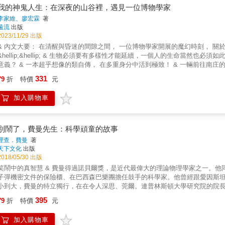
爾 皮克斯共同創辦人、《創意電力公司》作者 梅琳達‧蓋茲 比爾及梅琳達&mid
遞祕密訊息、製版印刷小卡或書籍、製造密碼轉輪等，親自體驗樂無窮。
我的神鬼人生：在深夜的山谷裡，遇見一位博物學家
蘭 中央大學認知神經科學研究所榮譽教授 陳鳳馨& 資深媒體人、〈財經起床號〉
李家維、廖宏霖
著
科技董事長 鄒開蓮 VERIZON MEDIA前國際事業董事總經理 蘇慧貞 成大
遠流
出版
解大眾迷思！｜天下文化《AI科學家李飛飛的視界之旅》 https://youtu.be/H
2023/11/29 出版
本｜天下文化《AI科學家李飛飛的視界之旅》 https://youtu.be/otuuTm_
& 內文大要： 在清醒與昏迷的間隙之間， 一位博物學家開展的魔幻時刻， 
學家李飛飛的視界之旅》 https://youtu.be/VBUr8tuuslQ
&hellip;&hellip; & 生物必須要有多樣性才能延續，一個人的生命當然
意義？ & 一本超乎想像的類自傳， 在多重身分中活到極致！ & 一輛前往南庄的自駕車，從山路翻落至溪谷，彈出車外的他，在痛感中醒來。在等
待救援的這32小時，如夢般的人生場景，過去的經驗、記憶與感受，融合成一
331
79
折
特價
元
輯、辜嚴倬雲植物保種中心執行長的清大教授李家維。 在澎湖生長、被海洋啟
歡在顯微鏡下觀察矽藻，用螃蟹標本追女朋友，甚至想用七顆烏鴉眼泡水看到
加入購物車
動物胚胎化石；他是植物戀人，在屏東創立全球最大的熱帶活體植物蒐藏中心
者，收容近千尊落難神像，各有動人故事；面對生死，他甚至想製作一份「遺體自備指南」
「多樣性」所呈現的真實世界。閱讀故事之餘，開啟讀者腦洞的各種科普知識
痛覺研究、生物時鐘、演化論述、最耗氧的器官、樹冠羞避現象、量子力學&hellip
別鬧了，費曼先生：科學頑童的故事
到底可以活出幾種自己？！在深夜的山谷，遇見一位博物學家，我們也隨著他
理查．費曼
著
物，就夠了！」 & 【本書特色】 ★為台灣重要的科學家立傳── 「你若盛開，
天下文化
出版
呦語) 可能有很多人不知道，在南台灣有個收藏達三萬多種活體植物的保種中
2018/05/30 出版
在台灣&hellip;&hellip;，一手推動的博物學家李家維教授，不僅擁有
的真智慧 & 費曼得過諾貝爾獎，是近代最偉大的理論物理學家之一。他同時也可能是歷史上唯一被按摩院請去畫裸體畫、偷偷打開放著原
生命故事及學思歷程，熱情、執著，貢獻所學、驅動世界，是這些科學家們的共
子彈機密文件的保險櫃、在巴西森巴樂團擔任鼓手的科學家。他曾經跟愛因斯坦
辨之間，創造屬於讀者的魔幻時刻── 打破單一線性敘述，以第一人稱、小說筆法
小到大，費曼的特立獨行，在在令人深思、莞爾。連普林斯頓大學研究院的院
月21日的車禍墜谷事件為起點，將其人生際遇中的重要片段，鑲嵌在這段與死
費曼的天縱英才以及離經叛道，早已成為傳奇&hellip;&hellip;讀這本書，實在叫人很難忍
395
像，透過虛實交錯的敘事，帶領讀者看見一位科學家對於生命的實踐、省思與熱
79
折
特價
元
人想一讀再讀&hellip;&hellip;這本書好像一種測試劑：任何讀這本書而不大笑出聲
── 「並不是我很聰明，只是我和問題相處得比較久一點。」(1921年諾貝爾
絕不根據二手消息或道聽途說，來論斷任何事件。他具有濃烈的好奇心，要弄
沛的想像力？不被標準答案綁住、對萬事萬物的好奇心？蕭伯納也曾說過：「
加入購物車
是密不可分的。&mdash;&mdash;《華盛頓郵報》