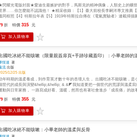
★閃耀光電版封面★愛迪生最嫉妒的對手，馬斯克的精神偶像，人類史上的曠世
世界……你怎麼能不認識他！ ★精采收錄：【1】臺大前校長李嗣涔專文推薦【2
溫同框照【4】特斯拉年表【5】1919年特斯拉自傳在《電氣實驗者》連載掃
攝影、宇宙射線、機器人、潔淨能源、未竟的夢想──無線供電……等等★特斯
315
79
折
特價
元
等等★他一生專利數百項，但他撕毀了交流電專利，讓我們得以方便又便宜的
為T 尼古拉‧特斯拉，是電氣時代真正的先知！！！他的每一次預言，都能讓
加入購物車
端」！ 他致力推廣的「高頻交流電」是現今工業和社會供電的主流，更是我
他在還不到四十歲的年紀，就打造出被譽為「科學百年標記」的尼加拉水力發
輸、電動自駕車、潔淨能源、智慧行動裝置、AI……等現今被視為理所當然的
超越常人的想像力、思維（並擋人財路），以及一些語不驚人死不休的作風，
出國吃冰絕不能咳嗽（限量親簽扉頁+手跡珍藏蓋印）：小畢老師的
默默無聞，其成就更久久不為後人所知，甚至連他的親自撰寫的自傳，也只能
畢恆達
著
歲的親筆自傳──世人都說特斯拉的下場超悲催，他卻始終淡定的迎風向前！
遠流
出版
於在近年來愈來愈為人所熟知，而他與愛迪生之間的電流大戰，也開始一一被
2025/12/25 出版
中，他沒有對於阻礙他的事業之路的愛迪生大肆批評，沒有對實驗室大火及其他
幼年時期的溫柔養成，到作育英才數十年的杏壇人生， 出國吃冰不能咳嗽，是
摩根，他仍對他抱持著當初知遇的感恩…… 在這本輕薄短小的自傳中，我們
個世代的成長與演變&hellip;&hellip; & &◤我知道要把一個世代的荒
斯拉線圈、放大發射機、渦輪機、無線傳輸、無人機、機器人、自動車……）
運動與日常家務， 一路寫成好看、溫暖，然而也有著社會進步「成長痛」的故事。
流電產生旋轉磁場的原理；因愛迪生以美式幽默打發他，不發任務獎金五萬美
哲學家」★ ★從「扭曲的黨國教育」到「改變社會的公共書寫」★ ★從「小小
355
空的Idea、對於電磁學和發明的熱情……。★ 他小時候曾二次差點溺斃，並
79
折
特價
元
大家上街頭，而是回望自己的人生故事與過往經歷，期待與大家一起思索，幾
關逃脫。★ 他曾著迷於賭博，讓父母憂心不已，直到母親某天給他一大綑紙鈔
需要時間養成才得以撼動的價值觀。 隨著書中故事，我們回顧了戒嚴時代的小
定會擺脫掉賭癮的。」然後他說戒就戒了。★ 他認為自己人生中的第一次發明
加入購物車
理與性別空間的觀察，以及為社會弱勢發聲的運動&hellip;&hellip;，
器」），他因而滿載而歸，氣死了丟下他去抓青蛙的玩伴們。★ 他從小就博覽
藉由他的文字帶出的生命風景，也讓我們看見了台灣社會成長的端倪。 & ★到
到藝術、文學、小說都看，精通十二種語言。★ 他長期被異於常人的超凡聽力
贏得大獎，卻因「天地同悲」之事失去上電視露臉的機會？ ★在金門當連絡官
音對他來說就像重擊聲，敏感導致他身心俱疲，直到在一位運動家摯友的協助下
輕即成為臺大城鄉所所長，卻被說是「小孩子當所長」？ & ◤透過這本書中我
出國吃冰絕不能咳嗽：小畢老師的溫柔與反骨
腦海裡將所有發想的細節完美描繪出來，不只與實際打造出的發明沒有差別，還
至少希望是個好聽的故事。◢&&& ──畢恆達
畢恆達
著