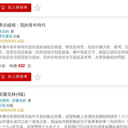
期作品──雅各與以掃，便結合了心理學與猶太教的釋經傳統，將聖經故事視為
加入購物車
最深遠的貢獻則是《意識的起源與歷史》一書，榮格在這本書的序文中親筆認
像一根貫穿所有作品的紅線，為他的論述主題──自性、無意識、大母神、阿尼
壤，造就他獨樹一格、具原型特色的思想體系。本書由榮格分析師莉達．謝倪
統性地重建了他的理論。從倫理學、發展心理學到後設心理學以及女性心理學
學步縱橫：我的青年時代
者的前瞻與膽識。當神話與心理學相遇，諾伊曼揭示了人類意識最深處的風景
吳汝鈞
著
──林晴晴這部深刻論著精準捕捉了諾伊曼的虔誠命運感，想突破原著晦澀、更
學生書局
出版
擇。──魏宏晉本書讓我對於生命的脈動與心靈的創造有更多的看見，相信它也
2026/05/01 出版
理解。──蔡怡佳誠摯推薦：（依姓氏筆劃排列）王浩威｜精神科醫師、榮格分
本書作者年青時代曾到過多個地方旅遊、學習及研究，包括中國大陸、臺灣、
學系助理教授林晴晴｜神話思維女性文學人氣講師、財團法人臺北市磁山社會
究，當然也包括旅遊；到其他地方則是旅遊。書中很多文字，都是記述到這些
庭研究與兒童發展學系兼任助理教授鐘 穎｜心理學作家、愛智者書窩版主
特別是生活與思想方面的。另外亦有好些文字是談及哲學、文學與藝術的問題
者不要感到太大的壓力。
432
9
折
特價
元
加入購物車
富蘭克林(4版)
班傑明．富蘭克林
著
五南
出版
2026/04/28 出版
本書特色歷經兩百餘年不衰的勵志奇書，改變無數人命運的美國精神讀本！十
如何邁向成功之路？身為父親，無論如何都想教給兒子最重要的事！內容簡介
一七九○年完成，前後歷時十九年之久。這部傳記可以說是在讀者如饑如渴的等