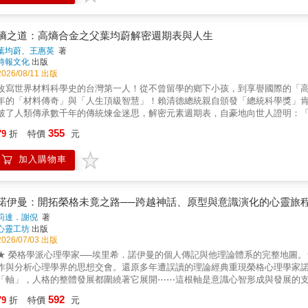
書，讓我們看到一位科學家的頑童研究精神，不設限的博物興趣、立身襟懷，看
極致的哲思之書── 李教授一輩子鑽研各種動植物和古生物，從更高更廣的角度
與無限，「在活物中體會美好，在死物中領略自然循環、成住壞空的法則」是
熵之道：高熵合金之父葉均蔚解密週期表與人生
自我靈魂、身心安頓找到力量。 & ★留給台灣，也獻給世界的情書── 「世界以
葉均蔚、王惠英
著
三十年前，李教授在苗栗南庄買下一萬兩千平方公尺山林，保留低海拔森林的原
時報文化
出版
和時間賽跑的精神，採集、保育地球上瀕危和稀有植物。古董文物、動植物標
2026/08/11 出版
的收藏，儼然活出「多樣性」的人生。這是一位台灣學者與世界對話的「情書
改寫世界材料科學史的台灣第一人！從不曾留學的鄉下小孩，到享譽國際的「高
一個世代。 & 各界推薦： 【熱情推薦】(按姓名筆劃排列) 王榮文 遠流出版
年的「材料傳奇」與「人生頂級智慧」！賴清德總統親自頒發「總統科學獎」肯定
住民民族學院榮譽教授 孫維新 台灣大學物理系教授、《科學人》總編輯 翁
破了人類傳承數千年的傳統煉金迷思，解密元素週期表，自豪地向世人證明：
會董事長兼執行長 曾淑賢 國家圖書館館長 焦傳金 國立自然科學博物館館長
愈多量的元素會愈容易脆裂，毫無用途 。但葉均蔚卻逆向思考，提出跌破專家
文蔚 台灣師範大學文學院院長 黃貞祥 清華大學生命科學系副教授 & 他是
355
79
折
特價
元
起，結果非但不混亂，反而可形成簡單穩定的全新結構！這項突破性的世紀發明
力愛萬事萬物。他是博物學家。閱讀他的生命故事，可以充滿趣味和啟發。一般人
片封裝、航太及智慧機械等尖端產業，為全球材料科學帶來了典範級的新領域
傳。記憶與科學冶為一爐，讓觀眾窺見「科學人」的「科學腦」中繽紛多彩、奪目
加入購物車
發明家」與「哲學實踐者」。 從超商年省上億電費的免通電節能除霧玻璃、保
畏懼的聖殿，卻像是彼得潘幻遊的邀請，是可以一起做夢的地方。──孫大川 &
之刀砧」，葉均蔚的發明永遠「從需求出發，再回到科學」。本書詳實記錄了葉
能瞭解萬事萬物背後的科學真相。──孫維新 & 家維是一位國際知名的生態、
苦學成為清大「三清博士」的勵志歷程 。世紀發明的誕生秘辛： 獨家解密「高熵
──翁啟惠 & 李家維就是二十一世紀的洪堡德（Alexander von Humbol
「深蹲八年默默練功」，最終揮出震驚全球材料界石破天驚的一拳 。非典型科
霖生動的意識流筆法，讓這本翻新傳記文學篇章的奇書，達到蘇軾所說的「其
諾伊曼：開拓榮格未竟之路──跨越神話、原型與意識演化的心靈旅
創業」！超商免通電除霧玻璃、耐重60噸的反光貓眼、生醫熵合金、IC測試探
──須文蔚 & 一位對世界感到無比好奇的學者，讓我不禁懷疑他是不是蘇格拉底
莉達．謝倪
著
的溫暖初心 。首創「為人處世三大定律」： 科學家教你開創高斜率人生！將
心靈工坊
出版
「心平氣和」提升靈性、「心存善念」產生驅動力、「與人為善」招來生命中的
2026/07/03 出版
院士透過「137.9億年的宇宙等待」等三個關鍵數字，用邏輯與科學有力地論
★ 榮格學派心理學家──埃里希．諾伊曼的個人傳記與他理論體系的完整地圖
作與分析心理學界的思想交會。還原多年遭誤讀的理論經典重現榮格心理學家
「軸」，人格的整體發展都圍繞著它展開⋯⋯這根軸是意識心智形成與發展的支柱。──埃里
極富創造性的榮格心理學理論家，可惜如彗星般英年早逝，不僅未能得到應有
592
79
折
特價
元
創見，成了待後世探索的心靈寶藏。諾伊曼為旅居德國的猶太人，懷抱強烈民