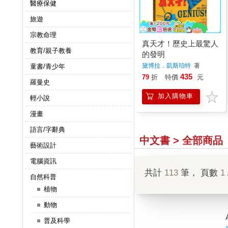
醫療保健
旅遊
宗教命理
真天才！歷史上最驚人
教育/親子教養
的發明
黛博拉．凱斯珀特
著
童書/青少年
435
79
折
特價
元
羅曼史
加入購物車
輕小說
漫畫
語言/字辭典
中文書 > 全部商品
藝術設計
電腦資訊
共計
113
筆， 頁數
1
自然科普
植物
動物
普及科學