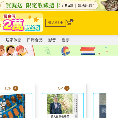
0
登入/註冊
電
居家休閒
日用食品
影音
售票
TOP
TOP
TOP
4
5