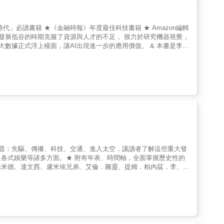
代」必讀書籍 ★《金融時報》年度最佳科技書籍 ★ Amazon編輯
處於發展低谷的時期克服了資源與人才的不足， 致力於研究機器視覺，
數據正式浮上檯面，讓AI出現進一步的應用價值。 & 本書是李飛
父母的身教與言教，引領她天生的好奇心，走向科學之路。 中學時期
理轉向AI領域， 之後更決定用AI幫助人類，以人為本的AI成為
必須顧及人性尊嚴， 更重要的是，在認清「AI已是眾人的責任」之
性研究的科學家，這段個人旅途能鼓舞人心。本書呼籲克服社會壁
h;珍妮佛・道納（Jennifer A. Doudna），諾貝爾化學獎得
人工智能」來說，李飛飛是促使其誕生的科學家之一。本書所解釋的
身的人生旅途故事。本書必讀。 &mdash;&mdash;康朵麗
6任國務卿 & 這本令人驚嘆的書出自人工智能領域頂尖科學家手筆。讀者
科學，一窺它的早期發展。本書所講的故事富有深刻的人性，其根源
莫爾（Ed Catmull），皮克斯共同創辦人、《創意電力公司》作者
家的非凡軌跡，證明人類的力量與可能性。書中講述她為了發展人工
主題：先驅、傳播、科技、交通、進入太空，讓讀者了解這些重大發
 Hoffman），Linkedin和Inflection AI共同創辦人，《高
各式娛樂等諸多方面。★ 附有年表、時間軸，全面掌握歷史性的
她的工作為深度學習打開了大門。對於她協助釋放的人工智能技術，
基米德、達文西、盧米埃兄弟、艾倫．圖靈、提姆．柏內茲．李、萊
，必須採取行動並集體承擔責任。 &mdash;&mdash;傑佛
們的靈光乍現與毅力和決心，如何深深影響我們現在的生活！從古至今，人類
& 談人工智能、物理、數學、電腦、工程的書，怎麼會「好看」呢？ 李飛
這些發明也協助塑造了當今世界，本書提及的各項發明與發明家，只
地的撞擊力，卻又能用孩子般的新鮮語言把故事說出來。 李飛飛的
計直升機與降落傘、約翰尼斯．古騰堡創造了印刷書籍、詹姆士．瓦
沸騰。 &mdash;&mdash;龍應台，作家 & 李飛飛博士是
克沃勒克研發比鋼鐵還強韌的克維拉纖維、提姆．柏內茲．李發明全
為本的AI等，全都是AI領域最前沿的重要工作。 她是AI 的佈道
可能讓我們大吃一驚。研究雷達的珀西．史賓塞看見口袋中融化的巧
，創新工場董事長 全球好評推薦 艾德．卡特莫
幕後故事，也在這本書裡。讀懂各項發明及原理，還可跟著動手實驗，如何傳