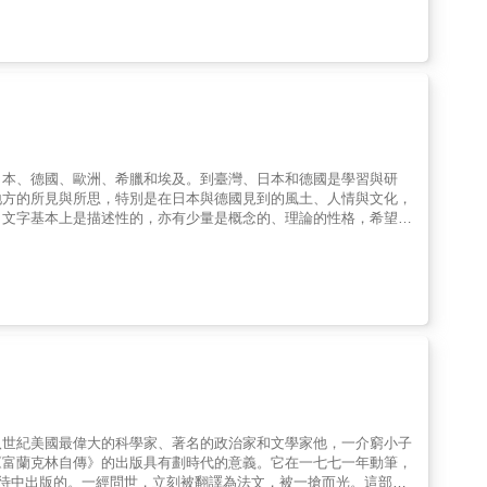
人類個體化歷程的神話原型。諾伊曼最知名的著作是《大母神》，
證諾伊曼補充了個體化理論的空白。在諾伊曼的思想中，女性特質就
瑪、陰影、創造力和藝術、神祕主義和大地等等，創造了肥沃土
撰述，她縱觀諾伊曼個人生涯，研究大量書信，爬梳其學說架構，系
，本書不只忠實呈現諾伊曼的思想精華，更展現了這位榮格思想拓荒
。他不僅是榮格的嫡傳，更是我們理解心靈原型不可或缺的橋樑。
深入親近其人，甚至更具深度理解榮格思想的讀者，是必讀的選
會在不同讀者心中喚起不同的意象，進而對現實有更深刻而豐富的
析師朱惠英｜諮商心理師、臨床心理師、國立嘉義大學輔導與諮商
日本、德國、歐洲、希臘和埃及。到臺灣、日本和德國是學習與研
福利基金會董事蔡怡佳｜輔仁大學宗教學系教授魏宏晉｜實踐大學家
地方的所見與所思，特別是在日本與德國見到的風土、人情與文化，
。文字基本上是描述性的，亦有少量是概念的、理論的性格，希望讀
八世紀美國最偉大的科學家、著名的政治家和文學家他，一介窮小子
《富蘭克林自傳》的出版具有劃時代的意義。它在一七七一年動筆，
待中出版的。一經問世，立刻被翻譯為法文，被一搶而光。這部傳