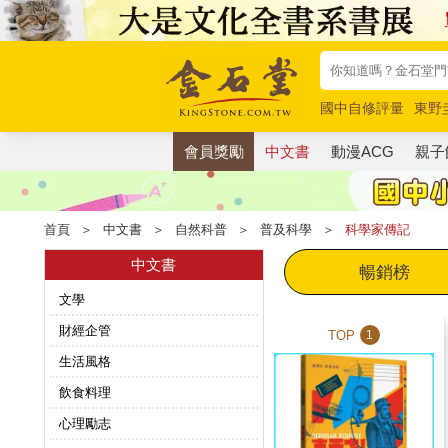
國中自修評量
東野
唯紅花綻放
奧德賽
會員獎勵
中文書
動漫ACG
親子
首頁
＞
中文書
＞
自然科普
＞
普及科學
＞
科學家傳記
中文書
暢銷榜
文學
財經企管
TOP
1
生活風格
飲食料理
心理勵志