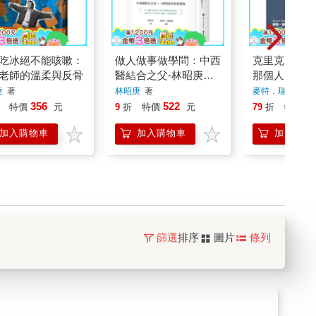
吃冰絕不能咳嗽：
做人做事做學問：中西
克里克：發現
老師的溫柔與反骨
醫結合之父-林昭庚的
那個人
學思歷程
達
著
林昭庚
著
麥特．瑞德里
著
356
522
2
特價
元
9
折
特價
元
79
折
特價
加入購物車
加入購物車
加入購物
篩選
排序
圖片
條列