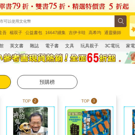
圭吾
楊双子
公益書包
16647續集
吉伊卡哇
高希均
通靈藥師
路邊攤新作
馬斯克
玩具總動員5
超慢跑
館
英文書
雜誌
電子書
文具
玩具親子
3C電玩
家
預購榜
TOP
TOP
2
3