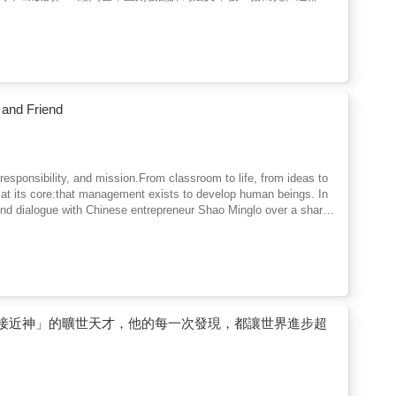
林成功的秘訣，他們把這本書當成「人生指導」讀物；再者，富蘭克
這部書在美國文學史上有舉足輕重的影響，它打破了當時的寫作常
自傳之一。
 and Friend
esponsibility, and mission.From classroom to life, from ideas to
 at its core:that management exists to develop human beings. In
nd dialogue with Chinese entrepreneur Shao Minglo over a shared
 bono advisor for the rest of his life. In the years that
in China, economic realities, and organizational culture—forging
precious journey. It illustrates not only how Drucker translated
 held a deep hope for the future of management in China, remained
 his life, continued to write and reflect with unwavering
a testament to the intellectual legacy passed between a
最接近神」的曠世天才，他的每一次發現，都讓世界進步超