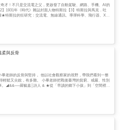
奇才！不只是交流電之父，更啟發了自動駕駛、網路、手機、AI的
】1931年《時代》雜誌封面人物特斯拉【3】特斯拉與馬克．吐
描圖★特斯拉的狂研究：交流電、無線通訊、導彈科學、飛行器、X光
拉的神預言：雷達、無線網路、智慧行動裝置、自動駕駛、AI……
用電★他的名字在國際單位制中被用來作為磁感應強度的單位，符號
世界快速進步至少一百年──只是，人們視他為「科學異
們日常生活的「必需品」，為我們的生活帶來無比的方便和幸福！
電站，當中用上了九項自己的專利發明。 除了這些成就，無線傳
生活，都有特斯拉的思想融於其中，但這位科學界的曠世奇才卻因為
而被冠上「科學異端」、「瘋狂科學家」的標籤，甚至使他在離世時
溫柔與反骨
靜靜地漂流在時間的巨河中，甚少為人所重視……科學神人在六十四
？ 由於鋼鐵人馬斯克和其公司「特斯拉汽車」，特斯拉的名字終
揭開。然而，特斯拉在六十四歲於《電氣實驗者》雜誌發表的自傳當
種種不公的抱怨連連，對於支持他又放棄他的商業鉅子皮爾龐特‧
小畢老師的反骨與堅持， 他以社會觀察家的視野，帶我們看到一整
不只看到特斯拉重要的靈感瞬間（如旋轉磁場、交流電發電機、特
謬與溫柔寫得輕鬆又尖銳，有多難。 小畢老師把戰後臺灣的貧窮、戒嚴、性別
、他創造生涯中的重要關鍵事件（邊看夕陽邊讀《浮士德》時發現交
◢&&──羅毓嘉│詩人 & ★從「早讀的鄉下小孩」到「空間裡的
元而受到打擊，甚至離職……），更看到了他私底下的個性、天馬行
的廁所空間」到「大大的同志人權」★ & 這次，小畢老師不是陪著
認為是自己從小就有發明家觀察和反應本能，才讓自己一次次從鬼門
十年來，我們歷經了哪些觀念上、社會上、思想上的改變，以及這些
：「拿去，盡情去賭吧，你愈早敗光我們的家產愈好。我相信你一
學考題、課本教育、軍中祕辛、令人大開眼界的紐約、各種環境心
是兒時抓青蛙的釣鉤（真正的第一個發明其實是「電話放大
這些軌跡恰恰是他反骨精神的顯影，更是一段自我認同與思辨的旅程。或許，
群集，認為自己把人生最好的時光都泡在圖書館，從牛頓的著作，
天津的麥當勞吃冰，為什麼無論如何都不能咳嗽？ ★參加猜謎節目
嚴重干擾：聽得見三個房間外的手錶滴答聲；蒼蠅飛落在桌上的聲
，每天「送往迎來」之間，「喬」出了哪些人情和故事？ ★年紀輕
得到改善。★ 他單靠想像，不需要模型、圖紙和實驗，就可以在
的主觀視角，窺探一個世代的成長演變， 能對讀者有所啟發是幸，
大部分都能成功。★ 他到巴黎愛迪生公司工作時曾是個月光族，