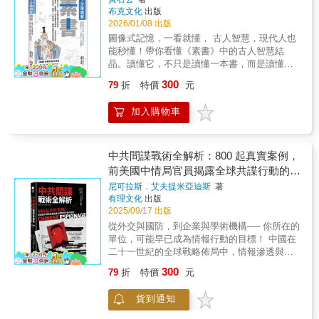
一份寶貴遺產，也是全人類巨大的精神文化財
布克文化
出版
推進，本書將丹麥、瑞典、法蘭西、西班牙、
人心與時勢、職場致勝的必讀經典
富。 《三十六計》全書按計名排列，分為六個
2026/01/08 出版
英格蘭等勢力納入同一個歷史舞臺，呈現三十
套計，即：勝戰計、敵戰計、攻戰計、混戰
年戰爭如何從帝國內部的宗教與憲政危機，擴
圖像式記憶，一看就懂， 古人智慧，現代人也
計、並戰計、敗戰計，每個套計中又包括六個
大成牽動整個歐洲的權力競逐。作者不只關注
能秒懂！帶你看懂《素書》中的古人智慧結
具體的計謀。在「六六三十六」條計謀中，第
軍事勝敗，更重視各國介入背後的外交盤算與
晶。讀懂它，不只是讀懂一本書，而是讀懂自
一、三、五套計為陽數之計，是處於優勢時運
政治利益，使讀者看見哈布斯堡王朝的強盛與
己與這個世界的運作邏輯！越謙虛，越成功！
用之計；第二、四、六套計為陰數之計，是處
300
79
折
特價
元
受挫，不只是王朝本身的起伏，也與整個歐洲
你成就多少人，就有多少人來成就你！．不知
於劣勢時運用之計。 古代的兵家無不重視計
勢力平衡的變化密切相關。到了戰爭後期，焦
道怎麼做人做事？本書教你「道、德、仁、
謀，認為：「將之道，謀為先。」《孫子兵
加入購物車
點已不再只是天主教與新教的對立，而是誰能
義、禮」五大根本。．看人總是看錯？書中教
法》中更強調：「兵者，詭道也。」儘管眾多
主導歐陸秩序、誰又將在這場長期消耗中失去
你分辨俊才、豪傑、人傑的標準。．職場卡
兵家如此推崇「詭道」，但沒有一家像《三十
優勢。▎戰爭結束後，近代歐洲秩序逐漸成形
關、領導難當？這裡有用人、管理、決策的心
六計》這樣具體詳細地對計謀進行如此集中的
本書對戰爭結局的處理，不只是停留在和約簽
法。．總覺得運氣不好？其實你只是還沒準備
中共間諜戰術全解析：800 起真實案例，
總結。 在三十六計中，每一計都包含著十分豐
訂或戰事平息而已。作者指出《西發利亞和
好抓住機會！你是不是常常覺得人際關係難
前美國中情局官員揭露全球共諜行動的面
富的內涵，並且計與計之間相輔相成，變化無
約》的歷史意義，不僅在於重新分配領土，更
搞、職場升遷卡關、看不懂老闆在想什麼？還
窮，可以藉此推演出更多更奇的祕計。因此，
貌
尼可拉斯．艾夫提米亞迪斯
著
在於它正式確認神聖羅馬帝國內部諸侯在政治
是想提升自己的格局與判斷力，卻苦無門路？
《三十六計》屬於古代兵家詭譎之謀，是一部
有理文化
出版
與宗教上的實際自主地位，使帝國原本追求的
本書不只是古代智者的心法筆記，更是現代人
集歷代兵家「詭道」之大成，專講謀略勝敵的
2025/09/17 出版
一體性更加鬆動，也讓瑞士與荷蘭的獨立地位
修身、識人、處世、管理的萬用寶典。不管你
一部奇書。由於其「顯示了人類普遍的行為方
從外交與國防，到企業與學術機構── 你所在的
更加明確。經過三十年戰爭之後，哈布斯堡王
是職場新鮮人、創業老手，還是想提升自我修
式」，所以又被稱為「運籌帷幄的訣竅」、
單位，可能早已成為情報行動的目標！ 中國在
朝雖然仍保有影響力，卻已難以恢復對德意志
養的生活哲學家，都能從中找到答案。這是一
「成功之路的鑰匙」、「平常和非常時刻的巧
二十一世紀的全球戰略佈局中，情報滲透與非
世界的全面主導；相對地，法蘭西的地位則明
本讓你「內修心性、外練眼光」的實用指南，
計」。 「六六三十六，數中有術，術中有
傳統作戰手段日益受到國際關注。本書為近年
顯上升。從這個意義來看，本書不只是三十年
讀完本書你將學到：1.如何修身立命，讓自己
300
79
折
特價
元
數。」《三十六計》所包含的謀略思想博大精
最具份量與深度的研究報告，首次以系統性的
戰爭的歷史敘述，更是一部關於帝國解體、王
成為值得信賴的人。2.如何看人不走眼，找到
深，書中所反映的奇謀方略不僅適用於軍事領
研究，揭示中國間諜作戰的結構、策略與行動
朝興衰與近代歐洲轉型的重要作品。▎重視史
真正的好夥伴。3.面對變局，如何洞察先機、
貨到通知
域，在社會的各個領域也都具有不可低估的價
細節，涵蓋情報機關組織、科技與產業滲透手
料考證與不同觀點的辨析除了內容架構完整，
創造機會。4.領導與管理的核心心法。5.如何在
值；不僅對軍事鬥爭克敵制勝提供了最佳的制
法、留學生與僑社操控、跨國鎮壓異議人士等