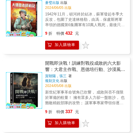
Schake）帶領美國企業研究院的外交和國防政
中，共投入了141個師，其中108個師，即接近
向披靡的主導地位，卻也面臨著新舊交雜的各
United States at War, 1941-1945）。安德魯．
的身分職責仍是曼德勒衛戍司令。中國遠征軍
蒼璧出版
出版
作者群（第一冊）勞倫斯．佛里德曼
可以用來對照檢視──我們當前的國家戰略對不
策研究團隊，著有《安全通行：從英國霸權到
八成，是未機械化的步兵師。即使在裝甲部隊
種問題。恐怖主義、核武擴散、叛亂橫行、非
艾哈特（Andrew Ehrhardt）在約翰霍普金斯大
派往仁安羌的只有第113團一個團，是羅卓英司
2024/06/05 出版
（Lawrence Freedman）是倫敦國王學院的戰
對、好不好。對戰略有興趣的讀者，本書肯定
美國霸權的過渡時期》（Safe Passage: The
活躍顯著的德國軍中，從數量上看，步兵部隊
常規戰爭與網路安全。新科技的出現與戰爭模
學的高等國際研究學院擔任亨利．季辛吉全球
令長官接受盟軍之請求，交由英緬軍史林姆將
1942年11月，頓河終於結冰，蘇軍發起冬季大
爭研究系名譽教授。他在1997年擔任過福克蘭
有助於時事戰略分析；對歷史有興趣的讀者，
Transition from British to American
仍然是主力。 & 然而，閱讀戰史等資料時會發
式的改變，考驗著過去長久以來的理解與認
事務中心的博士後研究員。約翰．比尤（John
軍領導為英軍解圍部隊。當年劉放吾團長在戰
反攻，包圍了史達林格勒，由馮．保盧斯將軍
戰爭的官方歷史學家，也擔任過英國和2003年
可以加入國際現勢關鍵人物的性格來研判。──
Hegemony）。曾經在國家安全委員會、美國國
現，對扮演主力角色的裝甲部隊的描述往往過
知。中國的霸權野心與來自俄羅斯的威脅，在
Bew）在倫敦國王學院的戰爭研究系擔任歷史
地是直接聽命於史林姆將軍前往仁安羌地區替
率領的德國第6集團軍有10萬人戰死，最後只好
伊拉克戰爭的官方調查成員。他寫過許多關於
公孫策／歷史評論家《當代戰略全書》，收錄
務院和國防部工作。韋恩‧謝（Wayne Wei-
於突出，對步兵部隊的作戰行動卻很少有詳細
在都對美國所帶領的國際秩序提出挑戰。隨著
與外交政策課程的教授，並曾經在2019年擔任
英軍解圍的唯一部隊；而依照孫立人師長的行
向蘇軍投降。勢如破竹的蘇軍繼續向西推進，
國際歷史、戰略理論以及核武議題的文章。沃
各家學者對古今戰略思想、重要決策的詮釋，
siang Hsieh）是美國海軍學院的歷史系副教
432
記載。 & 實際上，即使沒有大規模作戰行動，
地緣政治的風險不斷升高，全球似乎再次朝多
9
折
特價
元
英國首相的外交政策顧問。他寫過五本書，也
程，他由曼德勒經漂貝趕到仁安羌前線時，已
追擊撤退中的德軍，經歷多次攻防戰、數度易
爾特．羅素．米德（Walter Russell Mead）在
對於初窺戰略一道者有極佳幫助。你不見得能
授，著有《西點軍校畢業生與南北戰爭：戰爭
前線的敵我步兵部隊之間仍然經常發生大量戰
極世界的方向傾斜。因此，本書重新思考戰略
擔任過國會圖書館的季辛吉教授（Kissinger
是18日晨8時，自然不可能指揮正在激戰中的第
手的重要據點都市哈爾科夫，再度成為戰場焦
哈德遜研究所擔任戰略與治國之才的拉文爾．
認同詮釋者的意見，但透過專家的解讀，對已
與和平中的老兵》（West Pointers and the
鬥。 & 此外，就像裝甲部隊的編制和戰術一
的意義與功能，讓我們在動盪的世局中持續站
加入購物車
Chair），並榮獲歐威爾獎（Orwell Prize）和菲
113團，但在史林姆將軍同意下，曾參加相關作
點……隸屬於榮耀「大德意志師」特遣營的維
庫里三世（Ravenel B. Curry III）傑出研究
有一定程度者更能有所啟發。──王立／「王立
Civil War: The Old Army in War and
樣，步兵部隊也有著明確的運用構想和戰術原
穩腳步。▌國際權威作者群（第五冊）克里斯多
利普．利弗胡姆獎（Philip Leverhulme
戰會議，提供意見。近年解密的檔案資料、往
爾納班，駐守在史達林格勒的西南方，每天遭
員。他是《華爾街日報》的國際觀專欄作家，
第二戰研所」版主在這個時代，國際關係的發
Peace），合著有《殘酷的戰爭：南北戰爭的
則。儘管步兵部隊相對低調，但其編制和戰術
福‧葛里芬（Christopher J. Griffin）是史密斯．
Award）。布倫丹．西姆斯（Brendan
來電文，包括蔣委員長的日記與手令，都證實
到「史達林管風琴」的無情猛轟，在上蒼都不
也在紐約巴德學院的外交與人文學系擔任詹姆
展對台灣的每一個普通人來說，影響力會超過
軍事史》（A Savage War: A Military History
的重要性並不亞於裝甲部隊。 & ◆◆第2章
理查森基金會（Smith Richardson
Simms）在劍橋大學擔任歐洲國際關係史的教
作戰是由團長劉放吾直接指揮。然而，戰後由
願眷顧的戰場上，雖然官兵拼死奮戰，但是戰
斯．克拉克．蔡斯教授（James Clarke Chace
開戰即決戰！訓練對戰役成敗的六大影
以往；所以，我們有必要對影響國際關係的
of the Civil War）。S‧C‧M‧潘恩（S.C.M.
裝甲部隊◆◆ ──擔負攻擊核心的裝甲部隊！
Foundation）的資深企劃主管。曾擔任外交政
授，同時也是地緣政治學論壇（Forum on
新38師司令部編撰的仁安羌戰鬥詳報，卻聚焦
局已經無法扭轉，他們只好一路向西撤退。在
Professor）。吉原恆淑（Toshi Yoshihara）是
「戰略」增加更多了解。對於無暇進入學術環
響：大君主作戰、恩德培行動、沙漠風
Paine）在美國海軍戰爭學院的戰略與政策學系
第一次世界大戰期間，各國的陸軍以步兵部隊
策計畫的執行總監，也曾在參議員約瑟夫．李
Geopolitics）的負責人。他的著作包括《歐
於師長孫立人如何指揮，未見團長作為，影響
嚴寒的俄羅斯冰封大地上，特遣營回到哈爾科
戰略與預算評估中心的資深研究員。他曾經在
境研讀，但又不想被片面、局部的知識所誤導
擔任歷史與大戰略課程的威廉．西姆斯大學教
暴……解析歷史知名戰役，掌握戰略部署
為主力。到了大戰後期，一些戰車部隊開始在
賀朝陽，張三
著
伯曼的團隊中工作。畢業於奧斯汀學院和約翰
洲：從1453年至今的霸權之爭）（Europe, the
至鉅……在仁安羌大捷中，113團劉放吾團長出
夫與「大德意志師」會合，繼續邁向下一個地
美國海軍戰爭學院擔任亞太研究系的約翰．伯
的聰明人來說，本書是無與倫比的選擇。──張
授（William S. Sims University Professor），
複刻文化
出版
英法聯軍等部隊中組建，但當時坦克被認為僅
和組織要領
霍普金斯大學的高等國際研究學院。迪瑪‧阿達
Struggle for Supremacy, 1453 to the Present
力最多、犧牲最大（200多位官兵殉國）。他對
獄戰場……
倫教授（John A. van Beuren Chair），合著有
國城／台北醫學大學通識教育中心教授、副主
著有《亞洲戰爭：一九一一至一九四九年》
2024/05/08 出版
用於支援步兵，並不被視為攻擊部隊的主力。
姆斯基（Dmitry Adamsky）在以色列瑞克曼大
Day）、《英國的歐洲：千年來的衝突與合作）
內有孫立人將軍與部屬的爭功，對外有英軍官
《太平洋的紅星：中國崛起與美國海事戰略的
任藉由閱讀高品質的經典史籍，能夠幫助我們
（Wars for Asia, 1911–1949）和《大日本帝
& 然而，隨著第二次世界大戰爆發，以德國軍
新世紀軍事革命號角已吹響， 成敗與否不僅限
學（Reichman University）的政府外交暨戰略
（Britain's Europe: A Thousand Years of
說謊諉過，受盡委屈數十年，歷史早就應該還
挑戰》（Red Star over the Pacific: China's
俯視不同時空背景下，不同戰略理論的興起背
國》（Japanese Empire），並與布魯斯．埃爾
的坦克為核心的裝甲部隊在波蘭、法國等地展
於軍備的較量！ 擁有眾多人力卻一盤散沙， 也
學院擔任教授，著有《軍事創新文化》（The
Conflict and Cooperation）、《希特勒：唯獨
他公道了！」（註三）然這一切的是非曲折都
Rise and the Challenge to U.S. Maritime
景、互動，以及不同國家所制定的戰略方針，
曼（Bruce A. Elleman）合著《現代中國：一
開迅猛進攻，各主要國家的陸軍開始將裝甲部
難敵精銳部隊的攻勢； 讓軍事專家帶領你逐一
Culture of Military Innovation）和《俄羅斯核武
世界足矣）（Hitler: Only the World was
必須從第一次中國遠征軍入緬作戰開始談起。
Strategy）。馬修．克羅尼格（Matthew
推薦《當代戰略全書》給對戰略思維有興趣的
六四四年至今的延續與變革》（Modern China:
隊視為攻擊核心。大戰結束時，在歐洲戰場上
分析戰略， 洞察古今中外的戰爭制勝關鍵！ 在
正統學說》（Russian Nuclear Orthodoxy）。
Enough）。莎拉．潘恩（S.C.M. Paine）在美
Kroenig）是喬治城大學的政府學教授，也是大
337
讀者。──張榮豐、賴彥霖／台灣戰略模擬學會
9
折
特價
元
Continuity and Change 1644 to the
已經無法想像沒有裝甲部隊的大攻勢了。 & 要
複雜多變的戰場上，訓練不僅是提升軍隊實力
卡特‧馬卡山（Carter Malkasian）著有《美國在
國海軍戰爭學院的戰略與政策學系擔任歷史與
西洋理事會的斯考克羅夫特戰略方案
理事長、執行長這本書有著讓人無法停止閱讀
Present）。另也與其他人共同編輯了五本關於
深入理解第二次世界大戰的戰史，熟悉裝甲部
的基石，更是決定勝負的重要因素。本文概述
阿富汗發動的戰爭史》（The American War in
大戰略課程的威廉．西姆斯大學教授（William
（Scowcroft Strategy Initiative）負責人。他精
的魔力，除了對歷史上戰略思想回顧與綜整，
加入購物車
海軍行動的書籍。普莉亞‧莎蒂婭（Priya
隊的戰術和編制可說是至關重要。 & ◆◆第3
了軍事訓練的多個維度，從基礎訓練到理論創
Afghanistan: A History）、《戰爭降臨加姆塞
S. Sims University Professor），著有《亞洲
通義大利語，並且從2013年開始在義大利的佛
筆觸紙間更訴說著當代戰略問題的思考和探
Satia）在史丹佛大學擔任國際史的雷蒙．史普
章 砲兵部隊◆◆ ──砲兵部隊的需求？ 攻擊
新，再到戰爭方案的設計，揭示了訓練如何成
爾：阿富汗邊境的三十年衝突》（War Comes
戰爭：1911年至1949年）（Wars for Asia,
羅倫斯指導關於馬基維利的年度課程。他的最
討。比較戰爭史中的不同戰略思想與國際情勢