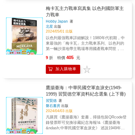
魯恩斯教授（Raymond A. Spruance
方和防守方都不可能擁有無限的砲兵戰力，因
為確保戰場制勝的關鍵。 ▎訓練的價值：戰鬥
to Garmser: Thirty Years of Conflict on the
1911-1949）和《大日本帝國）（Japanese
新著作是《強國競爭的回歸》（The Return of
分析，作者們提煉出的戰略原則與規律即使在
Professor），著有《阿拉伯間諜：第一次世界
此並不是所有砲擊都能實現。砲兵部隊的射擊
力的根本 訓練是戰場制勝的基石，這一點在歷
Afghan Frontier）、《勝利的假象：安巴爾省
梅卡瓦主力戰車寫真集 以色列國防軍主
Empire），並與布魯斯．埃爾曼（Bruce A.
Great Power Rivalry）。休．斯特拉坎（Hew
技術進步的今日依然適用。──蘇紫雲／國防安
大戰與英國祕密帝國在中東奠下的文化基礎》
指揮官必須考慮到每個射擊目標的重要性，並
史的各個階段都得到了驗證。從古代的策略運
的覺醒與伊斯蘭國》（Illusions of Victory: The
Elleman）合著《現代中國：1644年至今的延續
力戰車
Strachan）在聖安德魯斯大學擔任國際關係系
全研究院國防戰略與資源研究所所長▌國際讚譽
（Spies in Arabia: The Great War and the
根據戰機適時分配砲兵火力。此外，砲兵部隊
用到現代科技戰的應用，無一不展現出嚴格訓
Anbar Awakening and the Islamic State）。現
與變革》（Modern China: Continuity and
的沃德洛教授（Wardlaw Professor），也在牛
2023年最佳讀物──國際議題評論媒體Project
Hobby Japan
著
Cultural Foundations of Britain’s Covert
必須能夠迅速投入所需火力，遵從射擊指揮官
練的軍隊在面對敵人時的堅不可摧。訓練使軍
在是美國海軍研究所的教授。艾哈邁德‧哈希姆
Change 1644 to the Present）。她也與其他人
津大學的萬靈學院擔任名譽研究員。他曾經在
北星
出版
Syndicate（布蘭茲）聚集了四十五位這樣的專
Empire in the Middle East）、《武器帝國：工
的命令。 & 「在必要的地方、必要的時間，發
隊能夠在惡劣條件下磨練意志，掌握先進技
（Ahmed S. Hashim）是迪肯大學的戰略研究
共同編輯了五本關於海軍行動的書籍。▌當代戰
2002年至2015年擔任戰爭史的奇希切爾教授
2024/05/01 出版
家。這些專家都是各自領域的智者，每個人都
業革命的暴力》（Empire of Guns: The Violent
揮必要的火力」，可說是砲兵部隊的唯一要
術，並在實戰中迅速應對各種情況。 ▎創新的
系副教授，同時也在澳洲國防學院的人文與社
略全書系列：【第一冊】《戰略的原點》【第
（Chichele Professor）。他的著作包括《第一
嘗試像歷史學家那樣，如同貓頭鷹旋轉著脖子
以色列最強戰車詳細解說！1980年代初期，中
Making of the Industrial Revolution）、《時間
求。 & 「火力與機動」是戰術的本質，而砲兵
驅動力：理論與實踐的融合 訓練不僅是技能的
會科學學院任教。專攻軍事歷史和戰略研究，
二冊】《大國競爭時代的戰略》【第三冊】
次世界大戰》（The First World War）、《克
──掃視著過去和現在，也展望未來……戰略學
東最強的「梅卡瓦」主力戰車系列、以色列的
的怪物：歷史如何創造歷史》（Time’s
部隊正是承擔「火力」這一角色。只有砲兵部
提升，更是作戰理論創新的實踐源泉。透過模
尤其是暴動、鎮壓叛亂、南半球的正規戰爭以
《全球戰爭時代的戰略》【第四冊】《兩極霸
勞塞維茲的戰爭論》（Clausewitz’s On
術研究已經國際化，而布蘭茲先生的視野超越
第一輛沙漠地帶主戰場專用國產戰車問世，車
Monster: How History Makes History）等獲獎
隊能在必要的地方和時間提供必要火力，近接
擬訓練、實戰演習等方式，軍隊能夠在不斷的
及亞洲國防體系的議題。易明（Elizabeth
權時代的戰略》【第五冊】《後冷戰時代的戰
War）、《戰爭的方向》（The Direction of
了熟悉的理論家和實踐者，也超越了戰場。──
輛前方的引擎等配備採用獨門的設計概念。
的著作。▌當代戰略全書系列【第一冊】《戰略
戰鬥部隊的機動才得以實現。 & 砲兵部隊在戰
試錯中摸索出適合自己的作戰模式，從而推動
Economy）在史丹佛大學的胡佛研究所擔任資
405
略》▌磅礡推薦──公孫策／歷史評論家王 立
9
折
特價
元
War）。安圖里奧．約瑟夫．埃切瓦里亞
多米尼克．格林（Dominic Green），《華爾街
Mk.1於1982年黎巴嫩戰爭中強勢登場，Mk.4以
的原點》【第二冊】《大國競爭時代的戰略》
鬥中的不可或缺性，讓各國軍隊不惜花費龐大
軍事理論的進步和創新。這種理論與實踐的結
深研究員。目前，她在休假期間擔任美國商務
／「王立第二戰研所」版主張國城／台北醫學
（Antulio J. Echevarria II）是美國陸軍戰爭學
日報》（Wall Street Journal）《當代戰略全
前的型號則配備戰利品主動防禦系統等最新戰
【第三冊】《全球戰爭時代的戰略》【第四
成本，也要維持這一部隊。 & ◆◆第4章 實
合，不斷提升了軍隊的戰鬥力。 ▎組織優化
部的中國資深顧問。最新著作是《中國的世界
大學通識教育中心教授、副主任張榮豐、賴彥
加入購物車
院的教授，並擁有普林斯頓大學的博士學位。
書》長期以來一直是理解軍事戰略與政治結果
車技術，本書透過實車的細節照片和細部插
冊】《兩極霸權時代的戰略》【第五冊】《後
戰篇◆◆ ──戰術用語的背後！ 各種兵術用
的長效動力：體制與編制的演進 隨著戰爭形態
觀》（The World According to China）。賽斯‧
霖／台灣戰略模擬學會理事長、執行長黃欽勇
他寫過許多關於戰略思維的書籍，包括《戰爭
之間的關係的寶貴資源。最新版結合了過去的
圖，為你詳細說明各型號的差異以及服役後的
冷戰時代的戰略》▌磅礡推薦──公孫策／歷史
語，如：突破、包圍、迂回、追擊、奇襲、遭
的變化，軍隊的組織結構和編制也需隨之調
瓊斯（Seth G. Jones）是戰略與國際研究中心
／DIGITIMES董事長蘇紫雲／國防安全研究院
的邏輯：戰略思維與美國的戰鬥之道》（War’s
戰略與一群當代傑出學者的見解，無疑在未來
修改處！
評論家王 立／「王立第二戰研所」版主張國
遇戰、機動防禦」等，背後都隱含著深刻涵
整。訓練成為促進體制編制優化的長效動力，
的資深副總裁和哈羅德．布朗教授（Harold
國防戰略與資源研究所所長（依姓名筆畫排
Logic: Strategic Thought and the American
數十年內都將是重要的讀物。──康多莉扎．萊
鷹揚臺海：中華民國空軍血淚史(1949-
城／台北醫學大學通識教育中心教授、副主任
意，是各國軍人自然而然接受的戰術原理和原
透過不斷的訓練和實踐，軍隊能夠更好地適應
Brown Chair）。著作包括《三大危害：俄羅
序）讀過的所有書名有「當代」二字（或英文
Way of War，劍橋大學出版社，2021年）。約
斯（Condoleezza Rice），胡佛研究所
張榮豐、賴彥霖／台灣戰略模擬學會理事長、
1999) 習賢德空軍資料紀念選集 (上下冊)
則。理解這些內容，對軍事文章的理解將產生
現代戰爭的需求。從古代的騎兵到現代的特種
斯、伊朗、中國，以及非正規戰爭的崛起》
modern）的都落伍了，除了本書──從第一版於
翰．毛雷爾（John H. Maurer）是海權和大戰
（Hoover Institution）所長、美國前國務卿這
執行長黃欽勇／DIGITIMES董事長蘇紫雲／國
重大影響。因此，本章將著重在戰術原理、基
部隊，每一次的革新和調整都是為了使軍隊更
（Three Dangerous Men: Russia, Iran, China,
一九四三年出版，到這次第三版，它持續增修
習賢德
著
略方面的阿爾弗雷德．賽耶．馬漢特聘教授
是雄心勃勃且範圍廣泛的卓越努力。新版書廣
防安全研究院國防戰略與資源研究所所長（依
礎兵術用語等概念性內容。 & 但需要注意的
加精銳，更能完成多樣化的任務。 ▎武器進步
and the Rise of Irregular Warfare）。蘇米‧特里
磐石書房
出版
內容，堪稱與時俱進而無負於「當代」。對於
（Alfred Thayer Mahan Distinguished
泛構思、權威且精心編輯，保留並重新獲得了
姓名筆畫排序）讀過的所有書名有「當代」二
是，這些僅是原理原則，仍有可能出現例外情
的推動器：訓練與裝備 在武器裝備的發展過程
（Sue Mi Terry）在威爾遜中心的現代汽車韓國
2024/04/03 出版
正處於美中兩強爭鋒浪尖位置的台灣，本書更
Professor）。他曾經在美國海軍戰爭學院擔任
原先經典版本的相關性和力量。──保羅．甘迺
字（或英文modern）的都落伍了，除了本書──
況。此外，為了易於理解，有些專業術語可能
中，訓練發揮不可或缺的推動作用。從弓箭到
基金會中心（Hyundai Motor-Korea Foundation
可以用來對照檢視──我們當前的國家戰略對不
凡購買《鷹揚臺海》套書，掃描包裝QRcode登
戰略與政策學系的系主任。邁可．科蒂．摩根
迪（Paul Kennedy），《海上勝利》（Victory
從第一版於一九四三年出版，到這次第三版，
被轉換為通俗表達或予以省略介紹。 & 實際
現代的精密導彈，每一次的技術進步都伴隨著
Center）擔任韓國歷史與公共政策的負責人。
對、好不好。對戰略有興趣的讀者，本書肯定
錄發票即可兌換珍藏紀念海報!&《鷹揚臺海
（Michael Cotey Morgan）在北卡羅來納大學
at Sea）和《霸權興衰史》（The Rise and Fall
它持續增修內容，堪稱與時俱進而無負於「當
上，兵術用語會隨著時代變遷而產生變化，甚
軍隊訓練方式的創新。訓練不僅讓士兵熟悉新
曾經是中央情報局的分析師，也曾經在二○○九
有助於時事戰略分析；對歷史有興趣的讀者，
&ndash;中華民國空軍血淚史》 述說1949年至
教堂山（Chapel Hill）分校擔任歷史系副教授，
of the Great Powers）的作者這部出色的合集
代」。對於正處於美中兩強爭鋒浪尖位置的台
至可能會添加新的用法或被廢棄。若各位發現
武器的操作，更重要的是，它促進了新戰術的
至二○一○年加入國家情報委員會，以及在二○○
可以加入國際現勢關鍵人物的性格來研判。──
1999年的空軍歷史，是中華民國空軍在台超過
著有《最終行動：赫爾辛基協議與冷戰的轉