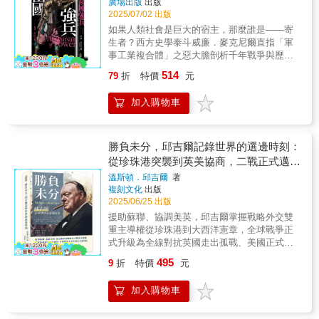
後真正難以修復的，不是建築，而是社會的裂
廣場出版
出版
法暗中操控戰場判斷……這些新興現象說明，
視，雖然這本書沒有對緬甸如何融入衝突雙方
縫與信任的崩塌。▎最後的選項，還剩多少和
2025/07/02 出版
戰爭早已不是單靠坦克與飛彈，而是靠資訊滲
的戰略思維進行分析。然而此書的重要性卻絲
平空間？ 作者以世界歷史上最具代表性的
如果人類社會是巨大的宿主，那麼誰是――寄
透、心理操控與數據演算。讀者將重新理解：
毫不減；因為，儘管在這個未被充分理解導致
調停模式與協議案例，重新思考臺海問題是否
生者？西方史學泰斗威廉．麥克尼爾直指「軍
真正的戰場，早就不是遙遠的他方，而是我們
經常被誤解的戰場上，還有很多東西有待了
還存在不流血的解法。那些看似遙不可及的雙
事工業複合體」之惡大膽剖析千年戰爭與歷史
眼前的手機與腦中的判斷。 ▎國際角力：大國
解，但不太可能有人能夠改進艾倫對這場戰爭
邊治理、國際監管與地區妥協，是否真的是空
的犀利之作本書是作者對成名作《西方的興
與小國的生存遊戲 當塔利班重掌阿富汗、
的宏偉編年史。（讀者Mark）這是迄今為止我
514
79
折
特價
元
談？還是最後一道免於地獄的門？〔本書特
起》的補述也是其名作《瘟疫與人》的姊妹篇
哈瑪斯與以色列在城市交鋒、敘利亞與葉門上
所擁有的，關於二戰中日本軍隊的最好的書。
色〕當戰爭成為政治的延續，臺灣正處於風暴
著名史家暨暢銷作家史景遷讚譽：「整個世界
演代理戰爭、烏克蘭的平民化身主力，國際局
它主要針對英國軍隊這一事實並沒有改變這一
加入購物車
的交會點。本書以縝密推演與歷史對照，剖析
都在威廉．麥克尼爾手中」暨南國際大學歷史
勢的複雜度已遠超你想像。書中挑戰「大國博
事實。由於他們對太平洋戰爭戰區和行動的報
從戰略決策、軍力部署、經濟風險到資訊戰的
學系翁稷安副教授專文導讀在這一部結合軍事
弈」的簡化說法，帶你看見小國如何在夾縫中
導如此缺乏，這一事實是一個優勢。對於關心
全方位衝突路徑，並深入描繪臺海可能爆發衝
史、科技史與社會史的精彩鉅作中，史學大師
求生、非國家行為者如何左右戰局。 ▎資源、
太平洋戰爭，或二戰中與日本作戰的英國軍隊
突的情境模擬與後果代價。這不僅是一本關於
威廉．麥克尼爾教授探究了有史以來的人類歷
勝負未分，邱吉爾記錄世界的選邊時刻：
科技與太空：新的戰略疆域 天然氣變成武
的任何學生或歷史學家來說，這本書是必須擁
戰爭的書，更是面對未來不確定性時，每個人
史，尤其著重於西元一千年後的動盪時期，並
從珍珠港突襲到英美協商，二戰正式邁入
器，稀土與半導體成為國家命脈，Starlink與
有的。（讀者Mad Russian）如果您對二戰中
都該具備的戰略思維。
追溯人類為何與如何步入今日所面臨的戰爭險
GPS挑戰太空主權，基因與量子科技帶來新風
的 SEAC 感興趣，請購買一本。作者顯然對緬
全面對抗的決定性階段
溫斯頓．邱吉爾
著
境。本書的核心論點是：在十一世紀之後，世
險……這些話題讓人意識到，戰爭的規則已重
甸戰役很了解。寫得很好，很容易理解，這是
複刻文化
出版
界的商業變革使軍事活動越來越受到市場力量
寫，未來勝負不僅取決於武器強度，更取決於
一本必讀的文章。（讀者John M.
2025/06/25 出版
的驅動，而不僅僅受到政治力量的影響。「戰
科技主導力與後勤掌控力。 ▎終戰的假象：人
Bannerman）
援助蘇聯、協調美英，邱吉爾掌握戰略外交雙
爭的工業化」與「軍事工業複合體」的興起，
類能否破解永戰困局？ 最終，本書直擊核
重主導權從珍珠港到大西洋憲章，全球戰爭正
使得國家軍隊與為其提供武器的國防工業之間
心問題：我們是否已進入一個永無休止的戰爭
式升級為全線對抗英國走出孤戰、美國正式參
的關係，更大規模形塑了軍備競爭與世界的樣
時代？當軍事對抗變成系統性、日常化、全球
戰！邱吉爾以第一人稱視角留下的歷史紀錄
貌。作者在本書全面且系統地回顧了人類戰爭
495
9
折
特價
元
化的競爭，終戰的條件將不再是舊式的和約與
【邱吉爾記錄從孤戰邊緣走向聯盟核心】本書
的歷史，涵蓋戰略戰術的演變、武器的進步，
談判，而是制度、科技與全球共識的重新建
為邱吉爾經典戰時回憶錄的精簡版，內容來自
以及戰爭規模的改變等各個面向，以寬廣的視
加入購物車
構。這是人類能否共同定義未來、走向和平唯
《第二次世界大戰回憶錄──德國東進》與《第
野、淵博的學識論述了「技術、軍事與人類社
一的關鍵。 〔本書特色〕 本書深入剖析戰爭如
二次世界大戰回憶錄──戰爭臨到美國》，經過
會如何共存」此一重大議題。相較於作者前一
何從傳統衝突演化為當代多維對抗，橫跨地緣