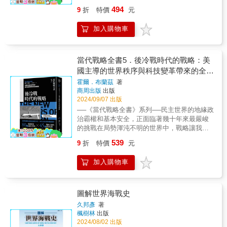
人。《當代戰略全書》（系列）從歷史上最富
這一個事實，英國軍隊近萬，馬幾千匹，圍師
十年來最嚴峻的挑戰在局勢渾沌不明的世界
豪、甘迺迪、卡特、尼克森、麥克阿瑟；蘇聯
學科所仰賴的歷史知識體系。在全球地緣政治
494
9
折
特價
元
有影響力的戰略家身上吸取重要教訓，從修昔
兩聯隊八千餘人，而我一一三團劉放吾團長所
中，戰略讓我們的行動有明確的目標並賦予我
赫魯雪夫、布列茲涅夫；印度尼赫魯；到以阿
的重要性日益增加的此刻，對戰略及其歷史研
底德、孫子到克勞塞維茲，從拿破崙、邱吉
部，才千二百餘人，除伙夫雜兵外，真能戰鬥
們實踐目標的力量★綜覽由古至今各大戰略理
的本─古里安、納賽爾……本書涵蓋了二十世紀
究的重要性達到新高，故推出本書第三版。
加入購物車
爾、毛澤東、馬歇爾到習近平。重新檢視從古
的不過八百餘人，而能以少擊多，擊潰十倍於
論與戰役精髓★★深入理解軍事、政治戰略與
後期的主要議題，例如核武戰略、結盟與不結
《當代戰略全書》（系列）由知名歷史與戰略
至今的軍事與政治戰略的發展，以及其對現代
我之敵人，解救十倍於我之友軍，其成功原
現代世界的形塑★《當代戰略全書》（系列）
盟、正規戰爭與代理人戰爭、小國戰略與革命
研究者們撰稿，包括：《戰略大歷史》
世界的形塑所扮演的關鍵角色。▌【當代戰略全
因，就是士兵的戰鬥意志，與指揮官的決心而
是關於戰略的新世代權威著作，集結數世紀以
政權，以及如何融合競爭與外交等。這些議題
（Strategy: A History）作者勞倫斯‧佛里德曼
書3】全球戰爭時代的戰略二戰是民主國家聯手
已。岳武穆以五百之眾，而能破金兀朮的拐子
來塑造戰爭和治國方略理論與實踐的關鍵人
當代戰略全書5．後冷戰時代的戰略：美
在現代仍然舉足輕重。▌國際權威作者群（第四
（Lawrence Freedman）、《大戰略》（On
參與過最大、也是最激烈的戰爭。然而，從政
馬，其原因亦即在此。所以部隊受了氣，應從
物。本系列共五冊，收錄了世界一流學者的全
冊）艾瑞克．埃德爾曼（Eric S. Edelman）是
國主導的世界秩序與科技變革帶來的全新
Grand Strategy）作者約翰‧路易斯‧蓋迪斯
治學角度來看，二戰是位於戰場最前線的民主
戰場上發洩，這一戰使中國軍隊的國際地位，
新研究，提供從古代到今日的戰略思想的全球
戰略與預算評估中心（Center for Strategic and
（John Lewis Gaddis）、牛津大學國際歷史名
戰場
霍爾．布蘭茲
著
政體（邱吉爾領導的大不列顛以及羅斯福領導
提高了很多，所以是無上的光榮，而過去所受
視角，並審視經典和當今的主要戰略議題，同
Budgetary Assessments）的顧問，同時在約
譽教授瑪格麗特‧麥克米蘭（Margaret
商周出版
出版
的美國）和共產政權（史達林領導的極權國
的骯髒氣，也可因此而洩盡無餘了。（註一）
時對冷戰和後九一一世代的戰略思想給予更多
翰霍普金斯大學的高等國際研究學院擔任駐校
MacMillan），以及「美國企業研究所」
2024/09/07 出版
家）攜手合作，共同對抗德國和日本。各國都
但張鑄勳將軍在《中國遠征軍滇緬路之作戰》
關注。本書於1943年發行第一版，當時正處於
特聘講師。法蘭西斯．蓋文（Francis J.
（American Enterprise Institute）外交及防衛
──《當代戰略全書》系列──民主世界的地緣政
有自己的強項、弱點和優先目標。因此，必須
一書中，對於新38師《戰鬥詳報》的相關紀
歷史上最糟糕的戰爭時期。第二版則於1986年
Gavin）在約翰霍普金斯大學的高等國際研究學
政策研究主任柯瑞‧謝克（Kori Schake）等人。
治霸權和基本安全，正面臨著幾十年來最嚴峻
分清楚何時可以毫無保留，相互信任，何時又
錄，就不客氣的指出：「……仁安羌協同作戰
發行，係因二戰後美國成為超級大國，且核武
院擔任亨利．季辛吉全球事務中心的經理。丹
《當代戰略全書》（系列）從歷史上最富有影
的挑戰在局勢渾沌不明的世界中，戰略讓我們
該有所節制，防範對方。此外，雙方必須有協
的指揮關係，有說孫立人到達後拆散第113團的
發展引起了深思問題：戰爭用途以及武力與外
尼爾．馬斯頓（Daniel Marston）在約翰霍普金
響力的戰略家身上吸取重要教訓，從修昔底
的行動有明確的目標並賦予我們實踐目標的力
定約束，確保彼此的聯盟能在戰時不會土崩瓦
協同作戰編組，單獨指揮戰車和砲兵顯然有
交之間的關係，因此新一代的學者紛紛研究並
斯大學的高等國際研究學院擔任戰略思想家計
539
9
折
特價
元
德、孫子到克勞塞維茨，從拿破崙、邱吉爾、
量★綜覽由古至今各大戰略理論與戰役精髓
解。戰爭詭譎多變，難以預測，偶發事件可左
誤……『《戰鬥詳報》記載：18日拂曉我劉團
修訂了這門學科所仰賴的歷史知識體系。在全
畫（Strategic Thinkers Program）的負責人，
毛澤東、馬歇爾到習近平。重新檢視從古至今
★★深入理解軍事、政治戰略與現代世界的形
右戰局，令戰果難以預料。戰爭如同能改變地
展開於賓河北岸，與英軍協定戰車搜索、砲兵
球地緣政治的重要性日益增加的此刻，對戰略
專攻十八世紀至二十一世紀的戰爭和社會。。
加入購物車
的軍事與政治戰略的發展，以及其對現代世界
塑★《當代戰略全書》（系列）是關於戰略的
貌的洪流，足以讓國際局勢重新洗牌，參戰方
支援，向敵展開攻擊，已經說明此戰由步兵團
及其歷史研究的重要性達到新高，故推出本書
蓋伊．萊倫（Guy Laron）耶路撒冷希伯來大學
的形塑所扮演的關鍵角色。▌【當代戰略全書
新世代權威著作，集結數世紀以來塑造戰爭和
會各有興衰，國力與地位有所升降。各國的戰
長指揮同作戰。《戰鬥詳報》又指師長星夜趕
第三版。《當代戰略全書》（系列）由知名歷
國際關係高級講師，曾是馬裡蘭大學、西北大
2】本書從十六世紀與十七世紀、現代國家體制
治國方略理論與實踐的關鍵人物。本系列共五
後地位可能迥異於戰前所擁有的身分。因此，
到親自指揮，前後自相矛盾，誤導歷史認知，
史與戰略研究者們撰稿，包括：《戰略大歷
學和牛津大學的訪問學者。譚薇．馬丹（Tanvi
崛起的關鍵時期開始，直到二十世紀世界大戰
冊，收錄了世界一流學者的全新研究，提供從
圖解世界海戰史
國家領袖必須高瞻遠矚，靈活應變，隨時調整
成為引起爭論的源頭。此時所有的攻擊準備，
史》（Strategy: A History）作者勞倫斯．佛里
Madan）是布魯金斯學會的資深研究員，同時
大動盪的前夕。這段時期最主要的特色是多極
古代到今日的戰略思想的全球視角，並審視經
戰略，才能掌握相對優勢。▌國際權威作者群
都在17日下午第113團到達賓河北岸時，由團長
德曼（Lawrence Freedman）、《大戰略》
久邦彥
著
負責主導印度專案。馬克．莫亞爾（Mark
化的國際秩序，缺乏單一的強權，因此權力平
典和當今的主要戰略議題，同時對冷戰和後九
（第三冊）瑪格麗特．麥克米蘭（Margaret
按照〝部隊指揮程序〞完成。以團長職責，從
楓樹林
出版
（On Grand Strategy）作者約翰．路易斯．蓋
Moyar）在希爾斯達耳學院擔任軍事史的威廉．
衡的概念扮演相當重要的角色。於此同時，各
一一世代的戰略思想給予更多關注。本書於
MacMillan）是多倫多大學的歷史系教授，也是
攻擊準備到攻擊實施，均需親力親為一以貫
2024/08/02 出版
迪斯（John Lewis Gaddis）、牛津大學國際歷
哈里斯教授（William P. Harris Chair），並寫
種意識形態、技術、知識不斷產生也互相激