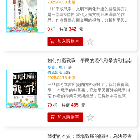
挑戰】本書涵蓋從德軍閃擊法國、敦克爾克撤
2025/04/30 出版
一窺盟國合作的萌芽，以及外交背後的博弈與
態引領英國人民堅守信念。本書的結尾落在大
退，到英國面對納粹德國威脅的關鍵時刻。透
盤算。【全球戰線的延伸與變化】在歐洲正面
《和平或戰爭：文明市商化升級的路徑博弈》
西洋憲章簽署前夕，象徵國際反法西斯聯線即
過邱吉爾的親身經歷與決策視角，詳細描述英
戰場之外，本書也深入探討了中東與地中海地
是一部深刻剖析當代人類文明升級邏輯的作
將形成，也為下冊進入美國正式參戰鋪陳重要
法聯軍如何應對德軍的進攻，以及法國政府在
區的動態發展，包括埃及防線、希臘戰局、與
品。作者透過市商文明的視角，分析和平與戰
轉折。本書特色：本書經過全文再處理與深度
戰爭中的掙扎與最終淪陷。此外，書中也記錄
維琪法國、西班牙之間的外交角力，呈現英國
爭兩種文明路徑的選擇，揭示文明演進中的博
解讀，精準濃縮戰略精華，並保留邱吉爾作為
342
了英國如何在孤立無援的情況下，堅持戰鬥，
9
折
特價
元
如何力圖穩住帝國邊界與戰略據點。面對義大
弈規律。書中以現實世界的事件為切入點，將
戰時領袖的觀察。呈現1941年前後英國於沙
並準備迎接不列顛之戰。相較於原著的詳細紀
利的侵略與德國對俄國態度的轉變，邱吉爾不
俄羅斯等國視為逆行選擇，置於人類文明發展
漠、中東、地中海與巴爾幹等地的多線作戰全
錄，本書透過嚴謹選材，使戰爭發展歷程更加
加入購物車
僅關注軍事部署，也透過情報與戰略判斷為英
的大勢之中，強調市商文明的普世價值，特別
貌，涵蓋軍事部署、外交動向與領袖決策過
明確，讀者能夠快速掌握重要歷史事件及其影
國爭取喘息與應變的空間。【科技與防禦的新
是和平取向對於現代國家的重要性。 本書
程，揭開從孤軍堅守到戰局轉折之間的重大抉
響。 【邱吉爾的戰時領導與決策】 身為英國首
戰線】雖然戰鬥在空中與地面展開，邱吉爾亦
提出的核心觀點在於，市商文明代表著人類文
擇與歷史關鍵時刻，是深入理解邱吉爾與二戰
相兼國防大臣，邱吉爾在戰爭初期面臨嚴峻挑
指出科學與技術是決定勝敗的另一條隱形戰
明的升級，是全球經濟發達指數高低的重要標
如何打贏戰爭：平民的現代戰爭實戰指南
中段局勢的經典之作。
戰。他在書中剖析戰時內閣的組成與決策過
線。本書詳述英國在防空系統、雷達應用與夜
誌。作者以「和平選項原理」與「戰爭選項動
麥克．馬丁
著
程，揭露盟軍在法國戰場上的錯誤與困境，以
間攔截技術上的發展過程，以及為此動員的科
因」為基礎，強調市商化的文明升級路徑，特
燎原出版
出版
及英國政府如何應對日益惡化的戰局。本書還
學人才與資源。這些努力最終成功削弱德軍空
別針對當前逆商勢力進行剖析，認為其命運將
2025/04/16 出版
詳述了敦克爾克大撤退的奇蹟，展現英軍如何
襲的威力，並為日後盟軍反攻奠定基礎。【英
不可避免地被市商文明清場。邏輯嚴密，架構
一旦你將本書所提的內容做對了，就能贏得戰
在絕境中挽救數十萬士兵，並為接下來的英國
國戰略地位的再平衡階段】在1941年之前，美
完整 本書的結構分為七章，首先從人類文
爭 一本戰爭的科普書，寫給平民百姓的戰爭指
本土防禦做好準備。 【英國的單獨奮戰與不列
國尚未正式參戰，但本書已預示戰爭格局將逐
明升級入手，提出市商文明作為經濟發展的核
南 作者的專業背景與經歷，使得原本看起來很
顛之戰】 在法國淪陷後，英國成為對抗納粹德
步轉變。英國雖孤軍奮戰，卻也在政治、軍
心邏輯，進而探討市商文明的維度，包括平等
複雜的知識 在他的簡明文字敘述之下，了解戰
國的最後堡壘。邱吉爾在本書中描述英國如何
事、科技、外交各層面持續取得重要進展。邱
435
自由、私產私權及契約信用等三大核心維度。
79
折
特價
元
爭不再是那麼困難的事情了 這是一本出色、文
加強防禦，動員全國力量應對德軍的「海獅」
吉爾的文字帶有反覆打磨過的堅定語氣，讓讀
接著，作者深入剖析易利創富的邏輯，從和平
筆清晰、闡述明確的書籍。熟知人類衝突史，
入侵計畫，以及如何在不列顛之戰中依靠皇家
者感受到歷史轉折前的壓力與希望並存的氣
取向與戰爭趨向兩個角度，討論文明升級的分
加入購物車
曾以軍人身份在阿富汗戰場體會過戰爭洗禮的
空軍頑強抵抗德軍轟炸。本書保留了邱吉爾振
氛。【從孤島到聯盟的轉機時刻】本書以戰略
歧。 書中特別探討了和平選項原理，認為
麥克‧馬丁，帶領讀者了解如何以核心、簡練確
奮人心的演講與戰略思考，闡述他如何鼓舞英
調整與國際合作為主軸，記錄了英國從被動防
多元並存與權力軟化是文明和解的關鍵；而在
切的邏輯，來打一場國家之間的決定性戰爭，
國人民，堅定抗戰信念，並爭取國際盟友的支
禦走向逐步反擊的關鍵階段。經過重新編選與
戰爭選項動因中，壟斷獨裁與一統暴力則被視
藉此了解利用這些手段，解決地緣政治問題並
持。 【歷史視角與今日啟示】 身為親歷戰爭的
戰術的本質：戰場致勝的關鍵，為決策者
解讀，讀者將更容易掌握戰爭的節奏變化，並
為逆商的核心要素。作者以當代國際政治中的