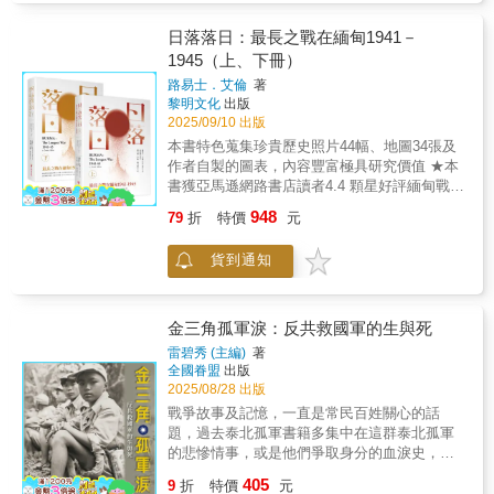
本書另一個鮮明特色，在於作者高度重視史料
亂世中堅守原則、不迷失方向。本書特色：．
勝套路，在政治舞臺、商海競爭、外交談判，
核心面向。無論你是政府公務員、企業高階主
基礎與不同史家觀點的辨析。作者在前言中明
圖解式學習：200多幅原創漫畫，讓你像看漫畫
甚至賽場奪冠等當中，也都具有很重要的指導
管、學術機構領導者、科學家、研究生或記者
日落落日：最長之戰在緬甸1941－
言，他並非只是拼湊前人研究，而是廣泛參考
一樣讀經典。．現代語言轉譯：古文秒變白
性作用。 如果說「兵不厭詐」是軍事鬥爭中的
──本書都是理解當代中國影響力擴張與國際安
1945（上、下冊）
原始檔案、外交文書、諸侯書信以及多位德國
話，無痛吸收。．六大主題分類：從修身到用
突出特點，那麼，施計用謀就可說是爭勝社會
全挑戰的關鍵讀本。 在書中，作者尼可拉斯・
史家的著作，試圖在彼此矛盾的詮釋中建立自
人，架構清晰。．故事＋案例：歷史人物搭配
路易士．艾倫
著
的一項重要內容。縱觀古今，那些聲名顯赫的
艾夫提米亞迪斯搜集超過800個中共間諜在全球
己的判斷。也因此，這本書雖然具有敘事流暢
現代情境，超有共鳴。．一分鐘吸收：每則重
黎明文化
出版
成功人士，其所獲得的巨大成功固然令人讚
活動的案件，加以分析，進而指出，在過去五
的一面，卻同時保有厚實的研究性格。對想深
點濃縮精華，零碎時間也能學。本書「以道德
2025/09/10 出版
歎，令人羨慕，說到他們的發跡，卻無不是借
年，中國國家安全部大幅改變其海外情報手
入理解三十年戰爭、哈布斯堡王朝、德意志分
為根本、以洞察為工具、以行動為實踐」，透
本書特色蒐集珍貴歷史照片44幅、地圖34張及
助於他們忍常人所不能忍，想常人所想不到，
法；中共也採取「舉國體制」（whole-of-
裂處境，以及歐洲近代國際秩序形成過程的讀
過六大章節，從個人修養、識人用人、處世應
作者自製的圖表，內容豐富極具研究價值 ★本
幹常人所不敢幹。而且，每一個成功人士總是
society）的方式，透過金錢及其他誘因，鼓勵
者來說，這不只是一本戰史，更是一部兼具深
變到領導管理，逐步建立你的內在力量與外在
書獲亞馬遜網路書店讀者4.4 顆星好評緬甸戰役
有幾手絕活或高招，在最關鍵的時刻能夠將競
全民參與間諜活動。參與者包括政府機構、人
度、格局與史學方法意識的重要著作。本書特
影響力。每一章節都像一堂人生必修課，幫你
是第二次世界大戰中持續時間最長的戰役，可
爭對手一拳擊倒。 就像科學技術屬於全人類，
民解放軍、國有企業、私人公司、中共體系單
948
79
折
特價
元
色：本書不只講述三十年戰爭的戰事發展，更
從根本打造強大的自己。如果你想在變動的世
以說也是最兇猛、最多樣化的戰役。它是英國
它本身沒有善惡之分一樣，雖然很多人嘴上將
位，以及大學。而在這800多個案例中，更有約
從神聖羅馬帝國的憲政缺陷、宗教衝突與德意
界中站穩腳步、看清人心、掌握機會，那就別
陸軍歷史上最長的撤退，也是日軍在陸地上遭
《三十六計》歸入旁門左道，甚至對「計謀」
35%是針對台灣！ 本書首次出版於1994 年，被
志統一困境切入，勾勒戰爭爆發與局勢變化的
貨到通知
錯過。第一章 原始——立身成名的致勝法則
受的最大失敗。1941年太平洋戰爭發生後七
一詞諱莫如深，認為施謀用計是陰謀家、野心
認為是首部對中國情報體系進行結構性、方法
歷史脈絡，兼具政治史、外交史與思想史視
眾所周知，《素書》是一部講授謀略的寶典，
天，日本發動自南緬進攻緬甸的戰爭。當時英
家、政客們爾虞我詐，爭權奪利之術而嗤之以
論分析的學術著作，出版後即引起國際矚目。
野；作者重視原始資料、諸侯書信與史家歧見
但更重要的是，書中講了為人處世、立身成名
軍不敵潰退，致中國十萬遠征軍援緬失利，日
鼻，但每每到了關鍵時刻，總是不自覺地將
本次新版，作者大幅增加新的案例與分析內
的辨析，使全書更能凸顯哈布斯堡盛衰背後的
的道理。道、德、仁、義、禮，五者一體，是
軍聯合翁山義勇軍攻陷毛淡棉，迅速控制全
金三角孤軍淚：反共救國軍的生與死
《三十六計》當成最後的「撒手鐧」甩出來。
容，為其多年研究成果的系統化總結，首度以
制度危機與歐洲權力重整。
為人之根本，也是立身成名的法則，唯有根據
緬。盟軍被迫在雨林、泥濘與疫病中艱困撤
這是因為「計謀」的本質是一種思惟形式和行
中文出版。 本書資料來源涵蓋美國國會報告、
雷碧秀 (主編)
著
這種根本要旨立世，才能成就一番事業。第二
退，緬甸美麗地貌遂成為殘忍的殺戮戰場。緬
為模式，它只是一種工具，並沒有善惡之別。
全國眷盟
出版
情報分析機構、司法起訴文件、被告供詞與媒
章 正道——俊、豪、傑乃做人之道、識人之
甸是世界上最美麗的國度之一。先經過印度大
究竟是「善」還是「惡」，完全由運用者的
2025/08/28 出版
體調查，具高度可驗證性與史料價值。針對中
法黃石公在本章指明了三種人：人之俊，人之
陸的烘烤，之後再飛越緬甸濃綠的森林，對眼
「心術」是否純正而定。 因此，《三十六計》
國國家安全部等關鍵部門的歷史演變、機構結
戰爭故事及記憶，一直是常民百姓關心的話
豪，人之傑，這三種人之所以能夠脫穎而出，
睛是一種恩賜；但這森林卻是病菌的溫床，足
並不是「小人」的專利，也不為「兵戰」所獨
構與對外任務，本書不僅抽絲剝繭揭露其如何
題，過去泰北孤軍書籍多集中在這群泰北孤軍
是因為他們堅守信念、堅持信仰，能做到誠摯
以毀滅一整個師的戰力。所以這場戰爭，除了
有，它已經成了每一個想以智謀打開人生局面
滲透民主國家的學術、媒體與政治組織，更具
的悲慘情事，或是他們爭取身分的血淚史，本
待人、光明坦蕩、嚴守信義，即「守正」。只
刺刀戰、炮戰、空戰外，也是醫療戰。它更是
者的「秘密武器」。 「陰陽燮理，機在其中。
體呈現個案操作手法，如利用在地商會掩護、
《金三角孤軍淚—反共救國軍的生與死》則用
有守正，才能贏得他人的信服，為事業發展打
405
一場運輸戰，勝敗往往取決於空中或是陸上、
9
折
特價
元
機不可設，設則不中。」在《三十六計》中，
設置海外警務站、以留學生身分為掩護進行科
當代的視角，親臨泰北現場，報導海外孤軍當