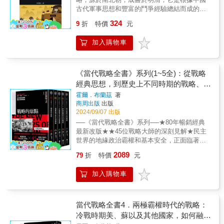
主委）楊亭雲上將（曾任國防部總政戰部主
菌生物戰武器是事實，既很重要，又很可悲，
們，對我們中國，輸以無上的崇敬，這才是我
古代軍事思想和豐富的鬥爭經驗總結而成的兵
任、行政院退輔會主委）黃奕炳（政研所16
但卻被長期隱瞞。這是一個相當驚人，真實的
們軍人的光榮。 三、我帶領新38師出國遠征，
書，該書影響範圍早已超越了軍事領域，廣泛
期）
324
恐怖故事，儘管過去和現在都被竭力讓其消失
9
折
特價
元
首先在仁安羌一戰大捷，解了英軍八千之圍，
地運用在經濟、生活、外交等各個領域之內，
直至無影無蹤，但它卻是不會因此消失而得
敗敵人十倍於我之眾，正預備乘勝進攻，不料
對後世有著深遠的影響。
逞。」——丹尼爾．巴倫布拉特，《一場人類
加入購物車
當時全盤戰局，與我不利，敵人以曼德勒為中
瘟疫》的作者「《醜陋的秘密》是揭露美國政
心，完成鉗形攻勢，北上包圍，於是英方決定
治的一部家史。如同講故事一般，揭露美國外
放棄緬甸，西撤印度。我國遠征的第五軍，亦
交圈子裡深藏不露的制度性種族歧視以及對人
即北撤，新38師奉命掩護英軍和國軍的撤退，
《當代戰略全書》系列(1~5全)：從戰略
類的厭惡與仇視。」——克雷格．麥克納馬
成了殿後之軍。 四、接著，我們出國，到了緬
經典思想，到歷史上不同時期的戰略、戰
拉，《因為我們的父輩撒謊》的作者「托瑪
甸，駐兵曼德勒。當時，主席蔣公，教我負起
爭與國際關係
斯．鮑威爾繼承了父輩堅韌不懈的揭露戰爭罪
霍爾．布蘭茲
著
衛成曼德勒的責任。主席曾經教（叫）我去，
商周出版
出版
惡的真相和大無畏的勇氣。 同時也揭穿了美國
說曼德勒很像南京，要我好好防守。我蒙此面
2024/09/07 出版
政府在長達70年中，試圖隱藏其在朝鮮戰爭中
命，認為很是光榮。當時曼德勒左翼是國軍第
曾使用生物細菌戰武器的罪惡本質，以及針對
──《當代戰略全書》系列──★80年暢銷經典最新改版★★45位戰略大師的深刻見解★民主世界的地緣政治霸權和基本安全，正面臨著幾十年來最嚴峻的挑戰在局勢渾沌不明的世界中，戰略讓我們的行動有明確的目標並賦予我們實踐目標的力量★綜覽由古至今各大戰略理論與戰役精髓★★深入理解軍事、政治戰略與現代世界的形塑★《當代戰略全書》（系列）是關於戰略的新世代權威著作，集結數世紀以來塑造戰爭和治國方略理論與實踐的關鍵人物。本系列共五冊，收錄了世界一流學者的全新研究，提供從古代到今日的戰略思想的全球視角，並審視經典和當今的主要戰略議題，同時對冷戰和後九一一世代的戰略思想給予更多關注。本書於1943年發行第一版，當時正處於歷史上最糟糕的戰爭時期。第二版則於1986年發行，係因二戰後美國成為超級大國，且核武發展引起了深思問題：戰爭用途以及武力與外交之間的關係，因此新一代的學者紛紛研究並修訂了這門學科所仰賴的歷史知識體系。在全球地緣政治的重要性日益增加的此刻，對戰略及其歷史研究的重要性達到新高，故推出本書第三版。《當代戰略全書》（系列）由知名歷史與戰略研究者們撰稿，包括：《戰略大歷史》（Strategy: A History）作者勞倫斯．佛里德曼（Lawrence Freedman）、《大戰略》（On Grand Strategy）作者約翰．路易斯．蓋迪斯（John Lewis Gaddis）、牛津大學國際歷史名譽教授瑪格麗特．麥克米蘭（Margaret MacMillan），以及「美國企業研究所」（American Enterprise Institute）外交及防衛政策研究主任柯瑞．謝克（Kori Schake）等人。《當代戰略全書》（系列）從歷史上最富有影響力的戰略家身上吸取重要教訓，從修昔底德、孫子到克勞塞維茲，從拿破崙、邱吉爾、毛澤東、馬歇爾到習近平。重新檢視從古至今的軍事與政治戰略的發展，以及其對現代世界的形塑所扮演的關鍵角色。▌【當代戰略全書1】戰略的原點當「戰略」初次於1771年成為日常用語時，傳達的是崇尚計策和謀略的用兵術觀點，目的是避免正面交鋒。這種觀點在十九世紀逐漸擴展，到了二十世紀期間，焦點轉向了軍事手段與政治目標的相互作用，著重於如何經由各種手段實現目標的議題。戰術很容易被歸類為準則，戰略則不一樣，因為戰略取決於許多情形（物理、政治以及道德），而這些情況大不相同。控制和利用國家或多國結盟的資源，包括兵力。目標是維護重大利益，並確保不受到堤人的威脅，無論是實際、潛在或推測的威脅。大戰略的關鍵在於政策。換句話說，國家領導人要有能力匯集所有的要素，包括軍事和非軍事，才能保護和增強國家的長期最大利益（戰爭時期與和平時期）。▌【當代戰略全書2】強權競爭時代的戰略本書從十六世紀與十七世界、現代國家體制崛起的關鍵時期開始，直到二十世紀世界大戰大動盪的前夕。這段時期最主要的特色是多極化的國際秩序，缺乏單一的強權，因此權力平衡的概念扮演相當重要的角色。於此同時，各種意識形態、技術、知識不斷產生也互相激盪，促成現代國際體系的成形。另外，如何抵制逐漸崛起的新興大國，如北美洲的印第安部落聯盟、英屬印度與其他地方的反殖民運動，也在這段過程中有著不可或缺的位置。▌【當代戰略全書3】全球戰爭時代的戰略二戰是民主國家聯手參與過最大、也是最激烈的戰爭。然而，從政治學角度來看，二戰是位於戰場最前線的民主政體（邱吉爾領導的大不列顛以及羅斯福領導的美國）和共產政權（史達林領導的極權國家）攜手合作，共同對抗德國和日本。各國都有自己的強項、弱點和優先目標。因此，必須分清楚何時可以毫無保留，相互信任，何時又該有所節制，防範對方。此外，雙方必須有協定約束，確保彼此的聯盟能在戰時不會土崩瓦解。戰爭詭譎多變，難以預測，偶發事件可左右戰局，令戰果難以預料。戰爭如同能改變地貌的洪流，足以讓國際局勢重新洗牌，參戰方會各有興衰，國力與地位有所升降。各國的戰後地位可能迥異於戰前所擁有的身分。因此，國家領袖必須高瞻遠矚，靈活應變，隨時調整戰略，才能掌握相對優勢。▌【當代戰略全書4】兩極霸權時代的戰略本書探討「兩極時代的戰略」，即二戰結束後，美國和蘇聯變成對立的超級大國，掌控著分裂的國際體系。歐洲帝國解體後，產生了新國家和普遍的混亂局面。核子武器迫使政治家重新思考武力在全球事務中的作用，以及如何在和平時期的競爭中利用戰爭方法取得優勢。各地的領導者──不只是在莫斯科和華盛頓──都必須制定戰略，在全球冷戰時代中保護自己的利益，從美國艾森豪、甘迺迪、卡特、尼克森、麥克阿瑟；蘇聯赫魯雪夫、布列茲涅夫；印度尼赫魯；到以阿的本─古里安、納賽爾……本書涵蓋了二十世紀後期的主要議題，例如核武戰略、結盟與不結盟、正規戰爭與代理人戰爭、小國戰略與革命政權，以及如何融合競爭與外交等。這些議題在現代仍然舉足輕重。▌【當代戰略全書5】後冷戰時代的戰略冷戰結束後，美國贏得所向披靡的領導地位，卻也面臨著新舊交雜的各種問題。恐怖主義、核武擴散、叛亂橫行、非常規戰爭與網路安全。新科技的出現與戰爭模式的改變，考驗著過去長久以來的理解與認知。中國的霸權野心與來自俄羅斯的威脅，在在都對美國所帶領的國際秩序提出挑戰。隨著地緣政治的風險不斷升高，全球似乎再次朝多極世界的方向傾斜。因此，本書重新思考戰略的意義與功能，讓我們在動盪的世局中持續站穩腳步。▌國際權威作者群《戰略的原點》作者群勞倫斯．佛里德曼（Lawrence Freedman）是倫敦國王學院的戰爭研究系名譽教授。他在1997年擔任過福克蘭戰爭的官方歷史學家，也擔任過英國和2003年伊拉克戰爭的官方調查成員。他寫過許多關於國際歷史、戰略理論以及核武議題的文章。沃爾特．羅素．米德（Walter Russell Mead）在哈德遜研究所擔任戰略與治國之才的拉文爾．庫里三世（Ravenel B. Curry III）傑出研究員。他是《華爾街日報》的國際觀專欄作家，也在紐約巴德學院的外交與人文學系擔任詹姆斯．克拉克．蔡斯教授（James Clarke Chace Professor）。吉原恆淑（Toshi Yoshihara）是戰略與預算評估中心的資深研究員。他曾經在美國海軍戰爭學院擔任亞太研究系的約翰．伯倫教授（John A. van Beuren Chair），合著有《太平洋的紅星：中國崛起與美國海事戰略的挑戰》（Red Star over the Pacific: China，s Rise and the Challenge to U.S. Maritime Strategy）。馬修．克羅尼格（Matthew Kroenig）是喬治城大學的政府學教授，也是大西洋理事會的斯考克羅夫特戰略方案（Scowcroft Strategy Initiative）負責人。他精通義大利語，並且從2013年開始在義大利的佛羅倫斯指導關於馬基維利的年度課程。他的最新著作是《強國競爭的回歸》（The Return of Great Power Rivalry）。休．斯特拉坎（Hew Strachan）在聖安德魯斯大學擔任國際關係系的沃德洛教授（Wardlaw Professor），也在牛津大學的萬靈學院擔任名譽研究員。他曾經在2002年至2015年擔任戰爭史的奇希切爾教授（Chichele Professor）。他的著作包括《第一次世界大戰》（The First World War）、《克勞塞維茲的戰爭論》（Clausewitz’s On War）、《戰爭的方向》（The Direction of War）。安圖里奧．約瑟夫．埃切瓦里亞（Antulio J. Echevarria II）是美國陸軍戰爭學院的教授，並擁有普林斯頓大學的博士學位。他寫過許多關於戰略思維的書籍，包括《戰爭的邏輯：戰略思維與美國的戰鬥之道》（War’s Logic: Strategic Thought and the American Way of War，劍橋大學出版社，2021年）。約翰．毛雷爾（John H. Maurer）是海權和大戰略方面的阿爾弗雷德．賽耶．馬漢特聘教授（Alfred Thayer Mahan Distinguished Professor）。他曾經在美國海軍戰爭學院擔任戰略與政策學系的系主任。邁可．科蒂．摩根（Michael Cotey Morgan）在北卡羅來納大學教堂山（Chapel Hill）分校擔任歷史系副教授，著有《最終行動：赫爾辛基協議與冷戰的轉變》（The Final Act: The Helsinki Accords and the Transformation of the Cold War）。詹姆士．萊西（James Lacey）在海軍陸戰隊大學擔任戰爭研究系的馬修．霍納教授（Mathew C. Horner Chair），也是海軍陸戰隊戰爭學院的戰略研究系教授。他的著作包括《華盛頓戰爭》（The Washington War）、《戰神》（Gods of War）、《羅馬：帝國的戰略》（Rome: A Strategy for Empire）。喬納森．科什納（Jonathan Kirshner）在波士頓學院擔任政治學和國際研究課程的教授。他的著作包括《不成文的未來：現實主義與國際政治的不確定性》（An Unwritten Future: Realism and Uncertainty in World Politics）和《金融危機後的美國勢力》（American Power after the Financial Crisis）。《強權競爭時代的戰略》作者群伊斯坎德．雷曼（Iskander Rehman）是華盛頓特區美國外交政策委員會的策略研究資深研究員，負責領導應用歷史和大戰略的研究工作。他擁有巴黎政治研究所（SciencesPo）的博士學位。麥特．舒曼（Matt J. Schumann）於2005年取得了艾希特大學的博士學位，目前在東密西根大學和鮑林格林州立大學任教。曾出版關於跨大西洋七年戰爭的著作，以及英法戰略性競爭的歐洲大陸與大西洋方面的著作。目前，他正在研究1748年《阿亨條約》的全球史。麥克．萊傑爾（Michael V. Leggiere）在北德克薩斯大學擔任歷史系教授和軍事歷史中心的副主任。曾寫過許多關於拿破崙軍事戰役的獲獎著作。查爾斯．艾德爾（Charles Edel）是戰略與國際研究中心的澳洲主席和資深顧問。曾經擔任美國國務卿的政策規劃幕僚，著有《國家建設者：約翰．昆西．亞當斯與共和國的大戰略》（Nation Builder: John Quincy Adams and the Grand Strategy of the Republic）。柯瑞．謝克（Kori Schake）帶領美國企業研究院的外交和國防政策研究團隊，著有《安全通行：從英國霸權到美國霸權的過渡時期》（Safe Passage: The Transition from British to American Hegemony）。曾經在國家安全委員會、美國國務院和國防部工作。韋恩．謝（Wayne Wei-siang Hsieh）是美國海軍學院的歷史系副教授，著有《西點軍校畢業生與南北戰爭：戰爭與和平中的老兵》（West Pointers and the Civil War: The Old Army in War and Peace），合著有《殘酷的戰爭：南北戰爭的軍事史》（A Savage War: A Military History of the Civil War）。莎拉．潘恩（S.C.M. Paine）在美國海軍戰爭學院的戰略與政策學系擔任歷史與大戰略課程的威廉．西姆斯大學教授（William S. Sims University Professor），著有《亞洲戰爭：1911至1949年》（Wars for Asia, 1911-1949）和《大日本帝國》（Japanese Empire），並與布魯斯．埃爾曼（Bruce A. Elleman）合著《現代中國：1644年至今的延續與變革》（Modern China: Continuity and Change 1644 to the Present）。另也與其他人共同編輯了五本關於海軍行動的書籍。普莉亞．莎蒂婭（Priya Satia）在史丹佛大學擔任國際史的雷蒙．史普魯恩斯教授（Raymond A. Spruance Professor），著有《阿拉伯間諜：第一次世界大戰與英國祕密帝國在中東奠下的文化基礎》（Spies in Arabia: The Great War and the Cultural Foundations of Britain’s Covert Empire in the Middle East）、《武器帝國：工業革命的暴力》（Empire of Guns: The Violent Making of the Industrial Revolution）、《時間的怪物：歷史如何創造歷史》（Time’s Monster: How History Makes History）等獲獎的著作。《全球戰爭時代的戰略》作者群瑪格麗特．麥克米蘭（Margaret MacMillan）是多倫多大學的歷史系教授，也是牛津大學的國際史系名譽教授。她專攻十九世紀和二十世紀的國際史，著有《結束和平的戰爭：通往1914年）（The War That Ended Peace: The Road to 1914）、《戰爭：暴力、衝突與動盪如何形塑人類與社會》（War: How Conflict Shaped Us）等書。威廉森．莫瑞（Williamson Murray）已取得耶魯大學的歷史系學士和博士學位。他曾經在美國空軍服役五年，並撰寫和編輯過許多書籍。目前，他是俄亥俄州立大學的名譽教授，也是海軍陸戰隊大學的馬歇爾教授（Marshall Professor）。羅伯特．卡根（Robert Kagan）是布魯金斯學會（Brookings Institution）的資深研究員。他曾經在美國國務院工作，並寫過許多關於外交政策和國際事務的書籍和文章。目前，他正在撰寫《危險國家三部曲）（Dangerous Nation Trilogy），也就是關於美國外交政策的三卷歷史著作。塔米．戴維斯．貝特爾（Tami Davis Biddle）從美國陸軍戰爭學院退休後，擔任軍事研究的伊萊休．路特教授（Elihu Root Chair），著有《空中戰爭中的修辭與現實）（Rhetoric and Reality in Air Warfare）。她也寫過許多關於第二次世界大戰的文章。目前，她正在撰寫《掌握指揮權：美國的戰爭史，1941年至1945年）（Taking Command: The United States at War, 1941-1945）。安德魯．艾哈特（Andrew Ehrhardt）在約翰霍普金斯大學的高等國際研究學院擔任亨利．季辛吉全球事務中心的博士後研究員。約翰．比尤（John Bew）在倫敦國王學院的戰爭研究系擔任歷史與外交政策課程的教授，並曾經在2019年擔任英國首相的外交政策顧問。他寫過五本書，也擔任過國會圖書館的季辛吉教授（Kissinger Chair），並榮獲歐威爾獎（Orwell Prize）和菲利普．利弗胡姆獎（Philip Leverhulme Award）。布倫丹．西姆斯（Brendan Simms）在劍橋大學擔任歐洲國際關係史的教授，同時也是地緣政治學論壇（Forum on Geopolitics）的負責人。他的著作包括《歐洲：從1453年至今的霸權之爭）（Europe, the Struggle for Supremacy, 1453 to the Present Day）、《英國的歐洲：千年來的衝突與合作）（Britain，s Europe: A Thousand Years of Conflict and Cooperation）、《希特勒：唯獨世界足矣）（Hitler: Only the World was Enough）。莎拉．潘恩（S.C.M. Paine）在美國海軍戰爭學院的戰略與政策學系擔任歷史與大戰略課程的威廉．西姆斯大學教授（William S. Sims University Professor），著有《亞洲戰爭：1911年至1949年）（Wars for Asia, 1911-1949）和《大日本帝國）（Japanese Empire），並與布魯斯．埃爾曼（Bruce A. Elleman）合著《現代中國：1644年至今的延續與變革》（Modern China: Continuity and Change 1644 to the Present）。她也與其他人共同編輯了五本關於海軍行動的書籍。《兩極霸權時代的戰略》作者群艾瑞克．埃德爾曼（Eric S. Edelman）是戰略與預算評估中心（Center for Strategic and Budgetary Assessments）的顧問，同時在約翰霍普金斯大學的高等國際研究學院擔任駐校特聘講師。法蘭西斯．蓋文（Francis J. Gavin）在約翰霍普金斯大學的高等國際研究學院擔任亨利．季辛吉全球事務中心的經理。丹尼爾．馬斯頓（Daniel Marston）在約翰霍普金斯大學的高等國際研究學院擔任戰略思想家計畫（Strategic Thinkers Program）的負責人，專攻十八世紀至二十一世紀的戰爭和社會。。蓋伊．萊倫（Guy Laron）耶路撒冷希伯來大學國際關係高級講師，曾是馬裡蘭大學、西北大學和牛津大學的訪問學者。譚薇．馬丹（Tanvi Madan）是布魯金斯學會的資深研究員，同時負責主導印度專案。馬克．莫亞爾（Mark Moyar）在希爾斯達耳學院擔任軍事史的威廉．哈里斯教授（William P. Harris Chair），並寫過七本書。賽吉．拉德琴科（Sergey Radchenko）是冷戰的歷史學家，同時在約翰霍普金斯大學的高等國際研究學院擔任威森．施密特特聘教授（Wilson E. Schmidt Distinguished Professor）。湯瑪斯．曼肯（Thomas G. Mahnken）在約翰霍普金斯大學的高等國際研究學院擔任菲利普．梅里爾戰略研究中心（Philip Merrill Center for Strategic Studies）的資深研究教授，同時也是戰略與預算評估中心的董事長兼執行長。《後冷戰時代的戰略》作者群克里斯多福．葛里芬（Christopher J. Griffin）是史密斯．理查森基金會（Smith Richardson Foundation）的資深企劃主管。曾擔任外交政策計畫的執行總監，也曾在參議員約瑟夫．李伯曼的團隊中工作。畢業於奧斯汀學院和約翰霍普金斯大學的高等國際研究學院。迪瑪．阿達姆斯基（Dmitry Adamsky）在以色列瑞克曼大學（Reichman University）的政府外交暨戰略學院擔任教授，著有《軍事創新文化》（The Culture of Military Innovation）和《俄羅斯核武正統學說》（Russian Nuclear Orthodoxy）。卡特．馬卡山（Carter Malkasian）著有《美國在阿富汗發動的戰爭史》（The American War in Afghanistan: A History）、《戰爭降臨加姆塞爾：阿富汗邊境的三十年衝突》（War Comes to Garmser: Thirty Years of Conflict on the Afghan Frontier）、《勝利的假象：安巴爾省的覺醒與伊斯蘭國》（Illusions of Victory: The Anbar Awakening and the Islamic State）。現在是美國海軍研究所的教授。艾哈邁德．哈希姆（Ahmed S. Hashim）是迪肯大學的戰略研究系副教授，同時也在澳洲國防學院的人文與社會科學學院任教。專攻軍事歷史和戰略研究，尤其是暴動、鎮壓叛亂、南半球的正規戰爭以及亞洲國防體系的議題。易明（Elizabeth Economy）在史丹佛大學的胡佛研究所擔任資深研究員。目前，她在休假期間擔任美國商務部的中國資深顧問。最新著作是《中國的世界觀》（The World According to China）。賽斯．瓊斯（Seth G. Jones）是戰略與國際研究中心的資深副總裁和哈羅德．布朗教授（Harold Brown Chair）。著作包括《三大危害：俄羅斯、伊朗、中國，以及非正規戰爭的崛起》（Three Dangerous Men: Russia, Iran, China, and the Rise of Irregular Warfare）。蘇米．特里（Sue Mi Terry）在威爾遜中心的現代汽車韓國基金會中心（Hyundai Motor-Korea Foundation Center）擔任韓國歷史與公共政策的負責人。曾經是中央情報局的分析師，也曾經在2009至2010年加入國家情報委員會，以及在2008至2009年加入國家安全委員會。賈森．斯特恩斯（Jason K. Stearns）在西門菲莎大學擔任國際研究系的助理教授，也在紐約大學擔任剛果研究小組的負責人，著有《不明的戰爭：剛果的無盡衝突》（The War That Does Not Say Its Name: The Unending Conflict in the Congo）。喬書亞．羅斯納（Joshua Rovner）是美國大學的副教授。他負責指導和撰寫情報和戰略相關的內容，同時擔任H-Diplo的《國際安全研究論壇》（International Security Studies Forum）主編和《戰略研究期刊》（Journal of Strategic Studies）的副主編。湯瑪斯．里德（Thomas Rid）在約翰霍普金斯大學的高等國際研究學院擔任戰略研究系教授，以研究有衝突的資訊科技的歷史和風險而聞名。著作包括《積極措施》（Active Measures）、《機器崛起》（Rise of the Machines）、《網路戰爭不會發生》（Cyber War Will Not Take Place）等。約翰．路易斯．蓋迪斯（John Lewis Gaddis）在耶魯大學擔任軍事與海軍史的羅伯特．洛維特教授（Robert A. Lovett Professor）。目前，負責指導大戰略、傳記以及歷史研究方法等課程。近期著作包括《喬治．凱南的一生》（George F. Kennan: An American Life，2011年）和《論大戰略》（On Grand Strategy，2018年）。▌當代戰略全書系列：【第一冊】《戰略的原點》【第二冊】《大國競爭時代的戰略》【第三冊】《全球戰爭時代的戰略》【第四冊】《兩極霸權時代的戰略》【第五冊】《後冷戰時代的戰略》▌磅礡推薦──公孫策／歷史評論家王 立／「王立第二戰研所」版主張國城／台北醫學大學通識教育中心教授、副主任張榮豐、賴彥霖／台灣戰略模擬學會理事長、執行長黃欽勇／DIGITIMES董事長蘇紫雲／國防安全研究院國防戰略與資源研究所所長（依姓名筆畫排序）讀過的所有書名有「當代」二字（或英文modern）的都落伍了，除了本書──從第一版於一九四三年出版，到這次第三版，它持續增修內容，堪稱與時俱進而無負於「當代」。對於正處於美中兩強爭鋒浪尖位置的台灣，本書更可以用來對照檢視──我們當前的國家戰略對不對、好不好。對戰略有興趣的讀者，本書肯定有助於時事戰略分析；對歷史有興趣的讀者，可以加入國際現勢關鍵人物的性格來研判。──公孫策／歷史評論家《當代戰略全書》，收錄各家學者對古今戰略思想、重要決策的詮釋，對於初窺戰略一道者有極佳幫助。你不見得能認同詮釋者的意見，但透過專家的解讀，對已有一定程度者更能有所啟發。──王立
五軍，右翼是英國軍隊。不料英軍不爭氣，受
他們父輩敢於堅持真理的勇敢行動而被定罪，
了敵人壓迫後撤，而敵人又追逐得很快。結果
足現他們給父輩定罪才是真的罄竹難書。」
英軍第一軍團第1師約及萬人，被敵人兩個聯隊
——喬治．凱西亞非卡斯，《無人所知的亞洲
約八千之眾，圍於仁安羌北面一山地上。另一
2089
79
折
特價
元
暴動》卷１，卷２的作者
聯隊，正在追逐英軍指揮所。於是英軍指揮官
亞歷山大（現加拿大總督，總督任期：
加入購物車
1946.04.12～1952.02.28），要求主席蔣公派
人援助。我在曼德勒佈置才有兩天，那晚上就
奉到上面命令，教（叫）我派一團受第五軍指
當代戰略全書4．兩極霸權時代的戰略：
揮，派一團增援仁安羌，受英軍指揮，自己帶
冷戰時期美、蘇以及其他國家，如何融合
一團守曼德勒。我認為這種五馬分屍的方法不