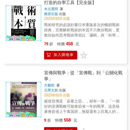
減少未來的衝突。 在這個地緣政治擔憂與風險
領袖，邱吉爾的回憶錄不僅是一個歷史紀錄，
打造的自學工具【完全版】
重新思索在巨大壓力下領導者的選擇與信念。
具體案例，佐證其觀點，使讀者能在理論與實
日益高漲的時代，《如何打贏戰爭》清楚闡釋
更是政治與軍事決策的經典教材。本書透過精
本書特色：本書為《歐陸傾覆，邱吉爾見證法
踐之間取得平衡理解。理性與非理性的分
木元寬明
著
了任何人在做出投入戰爭的決策時，所應該參
簡與重新編排，使邱吉爾的歷史視角更易於理
國的最後戰線》下冊。不同於市面上的分冊方
燎原出版
出版
野 作者特別強調理性認知在文明轉型中的
考的複雜考量因素。戰爭是令人厭惡且複雜
解，適合對二戰史、領導決策以及國際政治感
2025/03/25 出版
式，本書經過全文重新處理與解讀，呈現更加
價值，認為在百年大變局下，能夠認識市商文
的，但也是充滿人性的。在這本簡單易讀的書
興趣的讀者。本書不僅描繪了二戰初期的關鍵
流暢、精要的敘事結構。內容涵蓋科技應對空
明發展大勢的人，才有機會在變局中站穩腳
戰術研究的必讀好書日本重版多次的暢銷戰術
籍中，麥克‧馬丁去除戰爭當中許多令人難解的
戰役，也反映出戰爭中的政治較量與人性掙
襲、英美合作、地中海與中東戰局發展，以及
跟。書中強調，市商化的文明已成為不可逆轉
經典，完整解析戰術的本質不只教你戰術，更
技術問題，冷靜精確扼要地講解如何協調軍事
扎。 本書特色：本書經過全文重新處理與解
德義戰略變化等重要歷史階段，記錄了邱吉爾
的歷史潮流，那些無視或逆反這一趨勢的國家
教你如何思考戰術學習以「邏輯」與「科學」
力量&mdash;&mdash;從步兵單位到情報收
讀，使內容更為精要流暢，保留邱吉爾對戰爭
如何在逆境中調度軍政資源，堅守英國在全球
和勢力，最終將遭遇清場甚至滅亡的命運。前
取勝對手的唯一讀本在現代戰場上，軍隊的指
集，從戰略規劃到戰術實施。 《如何打贏戰
的深入見解與關鍵決策過程。內容涵蓋法國戰
458
79
折
特價
元
戰場上的核心地位。
瞻性與警示意涵 本書不僅是一部文明理論
揮官是如何擬定作戰計畫、如何指揮和運用部
爭》告訴讀者如何運用暴力這一門藝術，是理
役、敦克爾克撤退、不列顛之戰等關鍵歷史時
探討之作，更是一部具有強烈現實警示意涵的
隊、如何擊敗敵人並取得勝利的呢？要如何準
解現代戰爭&mdash;&mdash;特別是政治家和
刻，闡述英國如何在孤立無援的情況下堅持抵
加入購物車
作品。作者以俄羅斯等事件為例，試圖喚起讀
確掌握21世紀的趨勢、軍事和科技的快速進
將軍所做的決定（無論好壞）
抗。透過嚴謹選材與清晰編排，讀者能快速掌
者對人類文明走向的深刻反思。對於讀者而
步、國際軍事環境的劇變，以及軍事思想的革
&mdash;&mdash;所不可或缺的指標性書籍。
握戰局變化與戰略考量，深入理解這場全球衝
言，本書提供了一個從經濟文明視角看待國際
新。從基礎到進階，《戰術的本質》帶著你由
本書涵蓋了複雜的主題，如戰略與情報、後
突的歷史意義與邱吉爾的領袖智慧。
政治的嶄新視野。 總結 《和平或戰
淺而深，開始學習掌握所有最必要的戰術知
宣傳與戰爭：從「宣傳戰」到「公關化戰
勤、士氣、致命暴力和戰爭的未來，但卻以通
爭：文明市商化升級的路徑博弈》是一部關於
識，不僅教你如何贏得戰爭，更教你如何思考
爭」
俗易懂的文字撰寫。 麥克‧馬丁用平實的口吻為
人類文明升級抉擇的深刻思辨之作。書中展現
戰爭。「戰術教育的起點即是終點」，作者決
一般不懂軍事的讀者講解戰爭這門高深的藝
方鵬程
著
了市商文明在全球化背景下的不可逆轉性，對
定從頭做起，從戰術的基礎開始寫出一本滿足
術，每個想要了解現代化戰爭的讀者，以及那
元華文創
出版
於理解當代社會與國際形勢有重要參考價值。
一般人都可以學習戰術知識的好書。本書由曾
些希望帶領我們度過未來幾十年衝突的人都應
2025/03/20 出版
推薦給所有關注國際政治和文明發展的讀者，
任陸上自衛隊陸將補的作者，系統性地解說戰
該閱讀這本書。
縱使宣傳是「必要之惡」，卻有一善，「一個
特別是那些希望從經濟與文明交織中尋求未來
術，並深入探討其本質。歷經多次增補改版，
好的宣傳戰略可能會節省一年的戰爭。這意味
發展路徑的人。
《戰術的本質》以最終的完全版與讀者見面。
著會節省上千萬英鎊，無疑還有上百萬人的生
如同兵法名著《孫子》受到眾多商業人士喜愛
命。」(《泰晤士報》，1918.10.31.) 人類的戰
一般，了解實際的戰術，也能連結到商業世界
558
9
折
特價
元
爭若少了宣傳，那所需付出的後果與代價，豈
的勝利。這本書是為所有對戰術、戰略、決策
不更難想像！ 任何國家對決於戰場，影響勝負
和領導力有興趣的人所寫。無論你是軍事愛好