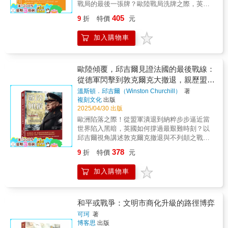
資訊回報、情緒擴散甚至戰情傳播時，如何成
戰局的最後一張牌？歐陸戰局洗牌之際，英國
紀的兩次世界大戰，沒有任何人有足夠的先見
全景式呈現人類歷史中重要的戰爭與政治衝
夫的政治賭注，邱吉爾細膩還原了每一場戰役
為國防神經網的有機節點；同時也提醒，資訊
獨守帝國戰線！邱吉爾的二戰核心紀錄【一段
之明或準確訊息，既能避免武器製造得太多太
突，從古代帝國的興衰、宗教與民族矛盾，到
背後的戰略考量與風險權衡。面對納粹德國持
405
9
折
特價
元
自由若無節制，亦可能成為敵方的情報寶庫。
從孤戰走向聯盟的歷史紀錄】本書為邱吉爾經
早，又能同時防止生產得太少太晚。戰後，一
封建與殖民時代的國家爭霸與獨立運動，深入
續施壓，英國不僅在軍事上疲於奔命，也在外
〔本書特色〕 在資訊即武器的時代，戰爭早已
典戰時回憶錄的精簡版，內容來自《第二次世
九四九年蘇聯的原子彈試驗，開啟了新一輪的
解析軍事衝突如何改寫文明走向，亦揭示權力
交上尋求突破，試圖爭取美國更實質的支持。
加入購物車
超越槍炮與疆界。本書全面解析當代與未來的
界大戰回憶錄──法國的淪陷》與《第二次世界
軍備競賽。政治敵對與軍備競賽，形成當代的
更替與人民反抗背後的歷史動因與轉折意義，
【邱吉爾的領導視角】身為戰時英國首相，邱
數位戰場&mdash;&mdash;從AI指揮、腦機介
大戰回憶錄──單獨作戰》，經過全文重新處理
兩難困境。
為讀者提供理解全球局勢演變的宏觀視角。
吉爾不僅是決策者，更是觀察者與記錄者。他
面、量子通訊，到社群媒體操控、資安演訓與
與解讀，並重新拆分為上下兩冊，而本書為下
在書中細膩描寫如托布魯克攻防、希臘與克里
虛實混合戰，揭示「秒級決策」與「認知滲
冊。不同於市面上的分冊方式，本書在保留原
歐陸傾覆，邱吉爾見證法國的最後戰線：
特戰役、義軍潰敗、伊拉克與敘利亞政局等重
透」如何重塑軍事思維。當平民成為神經節
書核心內容的同時，進行精簡與重組，使讀者
從德軍閃擊到敦克爾克大撤退，親歷盟軍
要事件，並持續觀察德軍閃電戰與潛艦作戰的
點、當資訊成為主戰場，這是一場你我無法置
能夠更清晰地理解二戰初期的關鍵事件與決策
演變。邱吉爾筆下的戰爭不僅僅是軍事地圖上
潰敗的至暗時刻
溫斯頓．邱吉爾（Winston Churchill）
著
身事外的全面戰爭。
過程。【單獨作戰的壓力與挑戰】本書涵蓋了
的移動，更是理念、信念與國際信任的拉鋸
複刻文化
出版
從1940年末到1941年中的重大事件，闡述了邱
戰，讀者可透過他獨特的敘事語調，體會一位
2025/04/30 出版
吉爾身為首相如何在最孤立的時刻調度英國的
國家領袖如何在混亂中保持判斷與定力。【歷
歐洲陷落之際！從盟軍潰退到納粹步步逼近當
戰略資源，迎擊納粹德國的多方壓力。在戰事
史上的關鍵戰役】本書收錄了多場影響深遠的
世界陷入黑暗，英國如何撐過最艱難時刻？以
全面升溫的背景下，英國在空襲重壓下展開民
戰役與行動，包括克里特島失守、「俾斯麥
邱吉爾視角講述敦克爾克撤退與不列顛之戰的
防、強化防空科技，並且透過外交與軍事策略
號」被擊沉、「老虎計畫」啟動，以及敘利亞
驚險過程【邱吉爾的戰時抉擇與英國的奮戰】
逐步鞏固其在中東、地中海與北非等地的影響
378
9
折
特價
元
戰事、伊拉克政變、戰斧行動與北非防線的拉
本書為邱吉爾經典戰時回憶錄的精簡版，內容
力。邱吉爾對局勢的研判與應對，展示了一位
鋸。這些事件不僅是戰爭地圖上的據點轉移，
來自《第二次世界大戰回憶錄──法國的淪陷》
戰時領袖在危機中所需的決斷與膽識。【英美
加入購物車
更是各國心理戰的交叉點。邱吉爾筆下的戰事
與《第二次世界大戰回憶錄──單獨作戰》，經
合作的起點與博弈】本書特別記錄了英國與美
描述，既富現場感也深入戰略層面，讓讀者不
過全文重新處理與解讀，並重新拆分為上下兩
國之間在軍援與基地協議上的談判過程，包括
僅看到戰況，更理解背後的選擇與代價。【從
冊，而本書為上冊。不同於市面上的分冊方
著名的驅逐艦換基地協議，揭示兩國如何在尚
孤戰到聯盟的時期】此階段的英國，仍處於實
式，本書在保留原書核心內容的同時，進行精
和平或戰爭：文明市商化升級的路徑博弈
未正式結盟之時，逐步建立戰略互信與實質合
質孤軍作戰的處境，卻也是通往聯盟與全面反
簡與重組，使讀者能夠更清晰地理解二戰初期
作。邱吉爾以細膩而直率的文字，重現他與羅
可珂
著
攻的關鍵過渡期。邱吉爾不斷向美國示警，推
的關鍵事件與決策過程。 【戰爭初期的危機與
博客思
出版
斯福總統之間的電報往來與戰略交涉，讓讀者
動租借法案、強化海上戰略部署，並以領袖姿