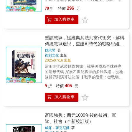
努力，終於在72年後的民國112年6月30日回到
心。面對再多的生死交關，「雪風」卻始終奇
法將此書寫成一部深具史詩性的戰爭敘事鉅
當我們以為和平已成常態，戰爭卻在每一場軍
台北，入祠國民革命忠烈祠。「全國眷村文化
296
蹟般倖存返航，成為日本聯合艦隊少數損傷輕
著，書中闡述從最高統帥部到小兵無數的故
79
折
特價
元
演、每一段談話中悄悄逼近。本書不預言未
保存聯盟」所發行的《眷村雜誌》，於民國113
微的艦艇。戰後，「雪風」作為賠償艦移交中
事，清晰、連貫的事實，系統深入探討戰爭各
來，但用最堅實的戰略分析與歷史借鏡，拆解
年10月份所報導的封面故事〈金三角 孤軍
華民國海軍，改名「丹陽」，成為國軍旗艦繼
層面。故事的範圍，遠遠超出了純粹的軍事歷
加入購物車
臺海可能爆發衝突的多重場景。從決策者的舉
淚〉，二次深入泰緬邊界的金三角，採訪當年
續服役多年。但倖存的日本老兵，還是心繫老
史，是多層次，並客觀地分析與細膩刻繪人類
棋不定、軍備競賽的螺旋升溫，到輿論與資本
第一代的雲南反共救國軍、光武部隊及其後
戰友的動向，直到丹陽艦除役解體，舵輪及船
在面對戰爭的死亡、傷殘、病苦、行刑、逼
的交織拉扯，我們將理解「和平」如何在戰術
人，挖掘出不少鮮為人知、可歌可泣的歷史片
錨回歸日本海軍軍官培訓的殿堂——江田島，
供、飢渴的多重無助和荒涼地域之中，所生殘
與利益中逐步流失。▎看不見的第一擊，其實
段，集結成這本專書，呈現於國人面前，為
重讀戰爭，從經典兵法到當代衝突：解構
才總算回到戰友的身邊永存。豐田穣不以英雄
酷、野獸性與性慾宣洩的總反應，將日本作繭
早已展開 現代戰爭不再只是飛彈與槍火，
1949民國史中的國界邊陲篇章，留下感天動
傳統戰爭迷思，重建AI時代的戰略思維與
主義粉飾戰爭，而是還原那些在血與火中掙扎
自縛之跡，誠實作成深刻記錄。本書也探討軍
而是從晶片封鎖、認知操弄、社群滲透到經濟
地、不可磨滅的史料。然而，這並非是故事的
制度防衛
求存的基層官兵的親身經歷。他透過採訪倖存
魏承昊
著
事事件的政治和民族文化背景。因為熟稔日
壓迫的全方位施壓。本書以實戰案例與推演視
尾聲，儘管民國101年有關單位迎回泰緬440名
複刻文化
出版
官兵、查閱大量日記、資料，呈現「雪風」在
文，作者參考最大量的英、日文史料，又加上
角剖析資訊戰、經濟戰與認知戰如何成為「首
英靈，112年又迎回948名英靈安置於圓山國民
2025/07/16 出版
戰場上的真實過程。軍事專家肯定本書對陽炎
若干法、緬、泰、印度資料，對衝突各面，觀
波攻擊」的替代方案，並揭示臺灣如何早已身
革命忠烈祠，卻有無可計數的孤魂，因難以查
級設計細節與各戰役部署的細膩描繪，視其為
當衝突從武裝轉為數據，戰爭將成為全球秩序
察入微，並對敵、友、我方，給予同等的人性
處戰爭邊緣卻不自知。▎島鏈之間，盟友未必
考及尋訪，仍然「無家可歸」。他們的後代，
研究日軍驅逐艦行動的重要文獻，距離出版超
的隱形代碼 探索21世紀戰爭的多維戰場，從地
關懷。他掌握書中人物的情緒，自己卻不帶情
可靠 臺灣的地緣價值不言而喻，但在區域
有不少人在當地依舊被視成「難民」，隨之而
過40年，至今依然是日文戰紀閱讀的不可忽視
緣博弈到演算法決策 ▎戰爭的變形：從戰場到
緒，十分難能可貴。整體而言，此書堪稱二戰
聯盟與國際秩序的糾葛中，它究竟是被拱上的
來的生存困境，可以想見。漫漫長夜的哭泣
的文本。
日常的入侵 你以為戰爭只存在於歷史課本
戰爭史鉅著，值得讀者深入品讀研究，一窺二
棋子，還是自己能走出一步的玩家？本書探討
後，孤軍的淚流盡了嗎？值得大家來關心！
405
9
折
特價
元
和新聞畫面裡嗎？錯了。二十世紀的兩次世界
戰的血淚交織史。★讀者好評作為一名退伍軍
美日澳韓等關鍵國家的應對邏輯與可能姿態，
大戰、冷戰時期的軍備競賽與恐怖平衡，曾讓
人，艾倫的書反映了他對所描述的人物和事件
讓讀者重新評估「盟友」這個詞在戰爭邏輯中
加入購物車
人們以為，戰爭有始有終、有停戰協議與勝敗
有著相當程度的了解，並補充了大量對英國和
究竟意味著什麼。▎不只是打與不打，更是代
分明。然而，本書帶你看見，當全球化與科技
日本檔案以及英文和日文相關出版物的研究。
價與後果 勝利不等於代價合理，失敗也不
革新交織，戰爭早已超越地理疆界，潛入數位
這使得他能夠提供對雙方給予同等關注的緬甸
等於一無所有。本書不斷追問：即使成功守住
空間、金融體系、社會認同與日常決策裡。 ▎
戰爭歷史，而有關該地區戰爭的英文書籍往往
富國強兵：西元1000年後的技術、軍
了主權，如果經濟瓦解、社會崩潰、文化認同
資訊與認知：無聲的戰爭更致命 愛沙尼亞
缺乏這種品質。出現的敘述捕捉到了戰鬥的史
隊、社會（全新校訂版）
分裂，這樣的勝利還值得嗎？透過對中國與臺
成為全球首個網攻戰場、俄烏衝突中的假訊息
詩般的本質，士兵們在戰爭中一些最難以想像
灣「慘勝模擬」的詳細拆解，讀者將看見戰爭
威廉．麥克尼爾
著
鋪天蓋地、社群媒體點燃輿論之火、AI與演算
的困難條件下互相戰鬥。考慮到他對此的重