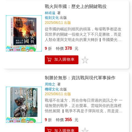
全文重新處理與解讀，並重新拆分為上下兩
部代表作《瘟疫與人》探討的是病菌這類微生
政治、科技競賽、資訊操控與經濟制裁。它帶
冊，而本書為下冊。不同於市面常見的分冊方
戰火與帝國：歷史上的關鍵戰役
物的「微寄生」（micro-parasitism）對於人類
領讀者跳脫單一軍事視角，理解戰爭如何滲透
式，本書重新調整敘事節奏與結構安排，刪繁
社會的影響；《富國強兵》論述的則是「巨寄
林靖遠
著
數位世界、重構國際秩序，甚至左右日常生
就簡、精準保留戰略主幹，使讀者得以在有限
複刻文化
出版
生」（macro-parasitism），也就是將不直接參
活。這不只是一本談論過去的書，更是一場預
篇幅中掌握戰爭發展的關鍵轉折。【英國國力
2025/06/11 出版
與生產，而以暴力為專業，獲取名利與財富的
見未來的思辨：當衝突不再有明確邊界，全球
轉強與盟國支援】本書記錄1941年下半年至
武裝力量組織，視為人類社會的巨寄生物。因
從帝國的崛起到殖民的殞落，每場戰爭都是改
化下的我們，能否找到「終戰」的可能？
1942年初的國際局勢變化，聚焦英國如何一方
而，本書是《瘟疫與人》的姊妹作。本書從動
寫世界的關鍵一役槍火之下不只是勝敗，而是
面在多線戰場繼續堅守，一方面逐步恢復戰
念到完稿，花了近二十年的時間。作者在書中
人類命運與文明走向的重大轉折▎帝國榮光的
力，並在對蘇援助與中東部署上展開關鍵行
自述，最初寫這本書的動力是為了回應一位評
背後，是無盡的戰火與陰影 歷史的長河
378
動。邱吉爾詳述如何經由波斯走廊強化對蘇聯
9
折
特價
元
論家對《西方的興起》的批評。《西方的興
中，帝國的崛起與崩潰往往伴隨著腥風血雨的
的物資補給，並描繪英國軍力與外交籌碼在戰
起》強調了過往各個歷史時期裡軍事科技和政
征戰。從尼羅河畔的古埃及到地中海霸主羅馬
局中的逐步成長。他以領袖視角剖析盟國間的
加入購物車
治模式間的互動關係，本書則對現代軍事和政
帝國，軍事行動不僅是擴張領土的手段，更是
合作挑戰與現實壓力，展現戰時聯盟的建立並
治間的互動做出補述。因此，本書也可說是對
權力與文化碰撞的舞臺。本書從多場改變歷史
非一蹴可幾。【從十字軍行動到珍珠港事件】
《西方的興起》遲來的補註。本書英文原著出
軌跡的戰爭切入，揭露那些光鮮帝國背後的野
書中亦記錄了北非戰場上的「十字軍行動」，
版於冷戰尚未結束、美蘇兩大強權對峙的一九
心與代價。透過王權爭鬥、奴隸反抗、城邦內
制勝於無形：資訊戰與現代軍事操作
英軍雖成功逼退隆美爾於托布魯克，但整體戰
八○年代，但作者期待人類能組織全球政府，用
戰等真實事件，勾勒出古代世界的複雜權力結
周煥之
著
事仍處膠著狀態。戰爭重心隨即因日本發動珍
以限制暴力，讓戰爭的規模控制在可預期的範
構與深層社會矛盾。▎宗教狂熱與民族意識，
機曜文化
出版
珠港攻擊而迅速擴大，美國正式參戰，成為二
圍之內。如果不走向這條道路，如果無法將武
引爆千年戰爭 當信仰成為戰場，戰爭便不
2025/06/11 出版
戰歷史的重大轉折點。邱吉爾第一時間與羅斯
裝力量（寄生者）收束在人類的理性能力（宿
再只是疆域的爭奪。從猶太地的起義到十字軍
戰場不在遠方，而在你每日滑過的資訊之中 一
福密切往返，描寫他在戰略與情勢劇變中如何
主）之下，人類物種終將走向毀滅。這也是作
東征，從伊斯蘭內部的分裂到基督教國家的權
場無聲的戰爭，正在螢幕、雲端與你的意識裡
調整應對，從孤軍奮戰走向大西洋同盟成形的
者在論述中所呈現的淑世熱情與史觀。這本書
力重組，宗教不僅塑造了信徒的精神世界，也
悄然展開 ▎戰爭不再是子彈與坦克，而是資料
歷史瞬間。【大西洋航程與英美協商】書中後
或許無法為人類自行招致的戰亂帶來立即可
劃出血與火的疆界。本書以敏銳的視角梳理宗
與電波的競逐 在今日戰場上，勝負關鍵早
段重點敘述邱吉爾前往美洲，與美國總統羅斯
行、速見成效的「解方」，但它的發現、假設
355
教與民族衝突的演變脈絡，分析其如何深刻影
9
折
特價
元
已不再取決於火力多寡，而是資訊誰先掌握。
福及加拿大領袖進行高層會談。這段「戰時航
與寬廣的視野，的確為我們目前面臨的不安及
響帝國統治與歐亞政局，帶領讀者走入信仰與
本書深入剖析數位時代下的戰爭樣貌，從感測
程」不僅展現出戰略同盟逐漸具體化的過程，
恐懼提供了一個觀看視角，以及如同作者所期
政治交織下的歷史核心。▎農民鐮刀與貴族長
加入購物車