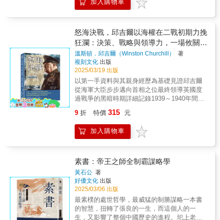
加入購物車
的因素絕非軍隊有多強大，抑或國家領導人、
者、商場領袖，還是對策略思考有興趣，本書
指揮官有多麼睿智而已。本書關心的主題在於
都能提供你全新的視角。木元寛明研讀美國陸
宣傳與戰爭究竟有何關係、宣傳在戰爭中占著
軍作戰準則，用最淺顯易懂的方式，告訴讀者
什麼樣的位置，以及宣傳在戰爭中究竟有哪些
怒海決戰，邱吉爾以海權在二戰初期力挽
身為指揮官的你，應該如何思考與評估戰況，
值得我們注意的演進與變化。本書採歷史與文
狂瀾：決策、戰略與領導力，一場攸關國
如何投入作戰，並以實例作為佐證及全彩講解
獻分析法、敘事分析法，分別探討宣傳戰與公
素材，讓人一目了然。熟讀兵法而不用再背誦
運的存亡之戰
溫斯頓．邱吉爾（Winston Churchill）
著
關化戰爭的演進，以此歷史分析的發現為基
古文，製作精美的彩色圖解與地圖，讓讀者不
複刻文化
出版
礎，進一步檢視美、英兩國（以美國為主）在
用在茫茫長文中找尋重點而迷失學習的樂趣。
2025/03/19 出版
兩次波斯灣戰爭中遂行公關化戰爭的媒體管
木元寬明以生動的案例，帶你深入了解從古至
以第一手資料與其親身經歷為基礎見證邱吉爾
理、媒體運用、訊息規劃等策略與作為，以及
今的經典戰役，分析其中的戰術精髓。運用本
從海軍大臣步步邁向首相之位最終領導英國度
對伊拉克「推倒海珊銅像」進行假事件分析。
書由淺至深的學習歷程，結合作者豐富的指揮
過戰爭的黑暗時期詳細記錄1939～1940年間英
經驗，想定一旦台海發生戰爭，將會是怎麼樣
國在歐洲戰場上面臨的關鍵時刻▎戰爭初期的
315
9
折
特價
元
的狀況，提供最實用的戰術指導。將戰術與作
決策與應對本書的核心內容聚焦於1939年至
戰藝術視為密不可分的概念一併理解，藉此掌
1940年戰爭初期的關鍵時刻，詳細記錄了英國
加入購物車
握現代廣泛、多元、複雜的軍事行動。不同於
政府如何應對納粹德國的侵略行動，以及邱吉
傳統的軍事書籍，《戰術的本質》更注重戰術
爾作為戰時領袖的戰略思考與決策歷程。從德
的邏輯和科學性，讓讀者更容易理解和掌握，
國閃擊波蘭、英法宣戰，到「靜坐戰爭」期間
是一本提醒讀者關注何謂「戰術的本質」的重
的外交與軍事動態，邱吉爾透過本書揭示了當
素書：帝王之師全制霸謀略學
要作品。
時國際局勢的複雜性，也分析了英法聯軍在決
黃石公
著
策上的遲疑與錯誤。本書不僅是戰爭歷史的記
好優文化
出版
錄，更是一位政治家對關鍵時刻抉擇的深刻反
2025/03/06 出版
思。▎獨特的個人視角邱吉爾不僅是政治領
最素樸的處世哲學，最威猛的制勝謀略一本書
袖，更是優秀的歷史書寫者與演說家，他的敘
的智慧，扭轉了張良的一生，而這個人的一
述風格鮮明且富有感染力。本書保留了他的個
生，又影響了整個中國歷史的進程。圯上老人