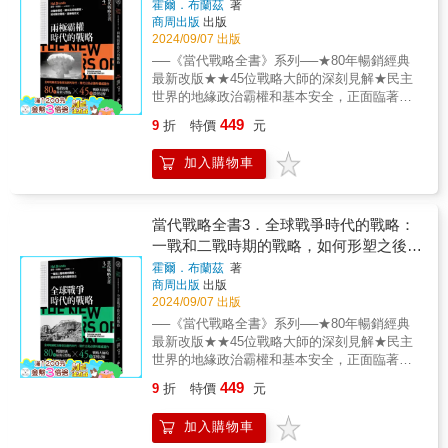
能表現戰力，而且分散後，曼德勒一定無法可
戰略、競爭與外交
霍爾．布蘭茲
著
守。所以，11時半接命令，12時即趕赴上級指
商周出版
出版
揮官處報告。我說英軍萬人，受日軍八千之
2024/09/07 出版
圍，今派一團人援救，真能作戰者，不足一
──《當代戰略全書》系列──★80年暢銷經典
千，又受英人指揮，英人從來未曾指揮過中國
最新改版★★45位戰略大師的深刻見解★民主
軍隊，中國軍隊又從未受英人指揮，上下情
世界的地緣政治霸權和基本安全，正面臨著幾
意，必難貫通，作戰必無表現。況且英軍是敗
十年來最嚴峻的挑戰在局勢渾沌不明的世界
449
9
折
特價
元
兵之將，不足以言勇。如此處置，結果此一
中，戰略讓我們的行動有明確的目標並賦予我
團，必遭消滅。一旦前線挫敗，敵人乘勝來攻
們實踐目標的力量★綜覽由古至今各大戰略理
曼德勒，我帶一團人，守曼德勒，亦必無功，
加入購物車
論與戰役精髓★★深入理解軍事、政治戰略與
等於坐以待斃。現在我願意去指揮，力量必
現代世界的形塑★《當代戰略全書》（系列）
大。並且我坐城待斃，亦非得計。兵法所謂
是關於戰略的新世代權威著作，集結數世紀以
「與其戰於城寧戰於郊」。如果此次增援部隊
來塑造戰爭和治國方略理論與實踐的關鍵人
當代戰略全書3．全球戰爭時代的戰略：
勝利，那麼守城部隊，也就高枕無憂了。我雖
物。本系列共五冊，收錄了世界一流學者的全
一戰和二戰時期的戰略，如何形塑之後的
如此說，但上面仍是不准。我又向參謀長詳為
新研究，提供從古代到今日的戰略思想的全球
國際政治
霍爾．布蘭茲
著
解說，那參謀長竟說，你不知道麼，這一團是
視角，並審視經典和當今的主要戰略議題，同
商周出版
出版
送人情，以一萬人被圍，一千人何能解救？我
時對冷戰和後九一一世代的戰略思想給予更多
2024/09/07 出版
說，我作部隊長的，不能白看著部下去死，就
關注。本書於1943年發行第一版，當時正處於
──《當代戰略全書》系列──★80年暢銷經典
是去死，也要同死，死馬也得作活馬用。又從
歷史上最糟糕的戰爭時期。第二版則於1986年
最新改版★★45位戰略大師的深刻見解★民主
三時講到六時，上面才說「好吧，你去吧，如
發行，係因二戰後美國成為超級大國，且核武
世界的地緣政治霸權和基本安全，正面臨著幾
果打了勝仗，你算首功」。詞意之間，料定我
發展引起了深思問題：戰爭用途以及武力與外
十年來最嚴峻的挑戰在局勢渾沌不明的世界
必敗無疑。當日晨八時，我就趕到前線指揮
交之間的關係，因此新一代的學者紛紛研究並
449
9
折
特價
元
中，戰略讓我們的行動有明確的目標並賦予我
所，英第一軍長史林姆W. J. Slim（現任英軍參
修訂了這門學科所仰賴的歷史知識體系。在全
們實踐目標的力量★綜覽由古至今各大戰略理
謀總長，總長任期：1948～1952）問我到了多
球地緣政治的重要性日益增加的此刻，對戰略
加入購物車
論與戰役精髓★★深入理解軍事、政治戰略與
少援軍。我說一團人。他聽了非常喪氣，因英
及其歷史研究的重要性達到新高，故推出本書