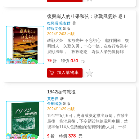
間接促成了二十世紀的地緣政治重組。【歷史
經濟與軍事運輸。英國為應對潛艇威脅，實行
反思與悲劇意義】邱吉爾以沉思的筆調反思這
了護航制度並部署防潛網，這些措施雖然效果
場戰爭的悲劇性。書中多次強調，東線戰爭是
初期不明顯，但逐漸削弱了德國潛艇的威脅。
復興崗人的壯采和弦：政戰風雲路 卷Ⅱ
一場失敗者的遊戲，無論勝敗，所有參與者都
【協約國內部矛盾與英美關係】邱吉爾不僅聚
為此付出沉重代價。他警告後人，不應重蹈戰
復興崗 校友群
著
焦於戰爭中的軍事行動，也深入描繪了協約國
時報文化
出版
爭所帶來的災難與浩劫。◎流暢而簡潔的再現
內部的政治動盪。他提及了英國與美國的微妙
2024/12/03 出版
經過整理的文本摒棄了艱澀的軍事術語，以簡
關係，特別是德國潛艇戰對中立國家的威脅如
潔、易讀的風格重新詮釋歷史。讀者無需深入
政戰火炬 永放光芒 不忘初心 繼往開來 復
何影響美國的立場，最終促成美國參戰。邱吉
了解軍事背景即可掌握戰爭的脈絡與影響。本
興崗人 矢勤矢勇，一心一德，在各行各業中
爾洞察到無限制潛艇戰的決定不僅是德國的致
書特色：本書為邱吉爾《第一次世界大戰回憶
展顯風華， 孜孜矻矻 為個人榮光贏得錦
命戰略錯誤，也為協約國提供了更強大的聯
錄：東線戰爭》精簡版，重新詮釋後以更清晰
標，為社會做出了豐美貢獻。政工幹校創立迄
474
盟，最終扭轉了戰爭的勢態。【達達尼爾海峽
79
折
特價
元
的歷史視角呈現。全書以東線戰場為核心，講
今，已歷七十春秋。七十星霜，復興崗人與時
行動】本書著重記錄了達達尼爾海峽的行動，
述俄國、奧匈帝國和德國這三大帝國在東線的
代結緣，英華壯采；有人才華橫溢，有人壯懷
這是協約國為打擊鄂圖曼土耳其而採取的軍事
加入購物車
戰爭歷程，並反思這場悲劇的歷史意義。經過
書勳，有人藝展豪情，有人筆筆扣心；有人美
行動之一。邱吉爾回顧了行動的失敗原因，指
重新整理的文字流暢易讀，簡化了專業術語，
聲繞樑，有人戲化人生，有人運籌帷幄，有人
出英法聯軍在戰略部署上的缺陷及錯誤預估。
融合豐富史料，讓讀者能清晰掌握這段關鍵歷
異域折衝；政戰人，在不同的江湖，忍辱發
他特別提到行動未能順利進行，導致協約國錯
史的複雜脈絡與深遠影響。
熱，忍苦發光，路迢迢也悟條條 !半個多世紀以
1942緬甸戰役
失了結束戰爭的早期機會。邱吉爾自省的同
來，雖迭經體制的變遷，人事的更迭，然由各
賈忠偉
著
時，也批評了內閣內部的分歧，認為這是影響
科系培養的優秀人才，不論對國軍政治思想的
金剛出版
出版
協約國成功的重要因素之一。【科學與技術進
正確指導，對部隊士氣的鼓舞或是在社會各方
2024/11/29 出版
步的應用】邱吉爾的回憶錄突顯出戰爭中科學
面的建設，也多能克盡職責，大放異彩；為國
1942年5月6日，史迪威決定撤出緬甸，在發出
技術的重要性，特別是在潛艇探測、水下通訊
軍、為國家，做出了巨大的貢獻。時代在變，
最後一條消息後，下令銷毀無線電和車輛，然
及武器發展方面。書中提到的反潛網、偽裝貨
潮流在變，但復興崗人不變的是「永遠的堅持
後率領114人包括他的指揮部剩餘人員、一群護
船的創新應用及聲納設備的研究開發，顯現了
和不斷的創新」。透過前輩的傳薪，新一輩的
士、一位國軍將領及其私人保鑣、一小隊英國
戰爭中科技進步如何改變海上作戰方式、邱吉
378
學習努力與奉獻，不僅為國軍注入新活力，新
9
折
特價
元
突擊隊員、數名機械師、一些平民和一名新聞
爾在軍事技術方面的遠見。書中記錄的科技進