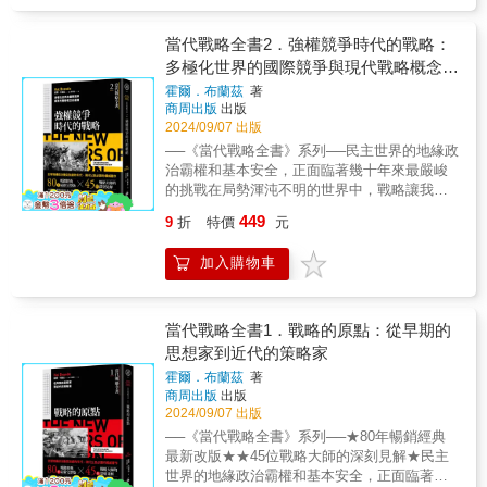
現代世界的形塑★《當代戰略全書》（系列）
軍被圍已兩天，水也沒有喝，師長斯高特Sott
第三版。《當代戰略全書》（系列）由知名歷
是關於戰略的新世代權威著作，集結數世紀以
來電話說，準備投降。史林姆問我「怎麼
史與戰略研究者們撰稿，包括：《戰略大歷
來塑造戰爭和治國方略理論與實踐的關鍵人
辦？」我說，「教（叫）他們死守，告訴他中
當代戰略全書2．強權競爭時代的戰略：
史》（Strategy: A History）作者勞倫斯．佛里
物。本系列共五冊，收錄了世界一流學者的全
國援軍到了，一切忍耐。」接著第二次電話又
多極化世界的國際競爭與現代戰略概念的
德曼（Lawrence Freedman）、《大戰略》
新研究，提供從古代到今日的戰略思想的全球
來，史林姆手顫心慌望著我說：「怎麼辦？」
（On Grand Strategy）作者約翰．路易斯．蓋
建構
霍爾．布蘭茲
著
視角，並審視經典和當今的主要戰略議題，同
我說「教（叫）他們死守，中國軍隊快要攻擊
迪斯（John Lewis Gaddis）、牛津大學國際歷
商周出版
出版
時對冷戰和後九一一世代的戰略思想給予更多
了」。那電話問，「中國軍隊什麼時候到？」
史名譽教授瑪格麗特．麥克米蘭（Margaret
2024/09/07 出版
關注。本書於1943年發行第一版，當時正處於
史林姆仍只望著我。我說，「我沒有方法說定
MacMillan），以及「美國企業研究所」
──《當代戰略全書》系列──民主世界的地緣政
歷史上最糟糕的戰爭時期。第二版則於1986年
時間，中國軍隊打到最後一人，連我也在內，
（American Enterprise Institute）外交及防衛
治霸權和基本安全，正面臨著幾十年來最嚴峻
發行，係因二戰後美國成為超級大國，且核武
一定要將他們救出」。「真的嗎？」「君子無
政策研究主任柯瑞．謝克（Kori Schake）等
的挑戰在局勢渾沌不明的世界中，戰略讓我們
發展引起了深思問題：戰爭用途以及武力與外
戲言」。「好吧，我們是君子協定」史林姆感
人。《當代戰略全書》（系列）從歷史上最富
的行動有明確的目標並賦予我們實踐目標的力
交之間的關係，因此新一代的學者紛紛研究並
動得緊握我的手。本來我部官兵，平時處處受
449
9
折
特價
元
有影響力的戰略家身上吸取重要教訓，從修昔
量★綜覽由古至今各大戰略理論與戰役精髓
修訂了這門學科所仰賴的歷史知識體系。在全
欺，時時嘔氣，早就想找一作戰機會，一顯身
底德、孫子到克勞塞維茲，從拿破崙、邱吉
★★深入理解軍事、政治戰略與現代世界的形
球地緣政治的重要性日益增加的此刻，對戰略
手，藉以一洩胸中憤慨不平之氣。所以，此次
加入購物車
爾、毛澤東、馬歇爾到習近平。重新檢視從古
塑★《當代戰略全書》（系列）是關於戰略的
及其歷史研究的重要性達到新高，故推出本書
出發，人人奮勇，個個爭先，士氣的旺盛，戰
至今的軍事與政治戰略的發展，以及其對現代
新世代權威著作，集結數世紀以來塑造戰爭和
第三版。《當代戰略全書》（系列）由知名歷
鬥意志的堅強，無以復加，真如怒馬奔騰，喊
世界的形塑所扮演的關鍵角色。▌【當代戰略全
治國方略理論與實踐的關鍵人物。本系列共五
史與戰略研究者們撰稿，包括：《戰略大歷
也喊不住，第一天順利的猛攻，瘋狂的前進，
書4】兩極霸權時代的戰略本書探討「兩極時代
冊，收錄了世界一流學者的全新研究，提供從
當代戰略全書1．戰略的原點：從早期的
史》（Strategy: A History）作者勞倫斯．佛里
一氣就打到了拼牆河（賓河）邊，接著就是多
的戰略」，即二戰結束後，美國和蘇聯變成對
古代到今日的戰略思想的全球視角，並審視經
思想家到近代的策略家
德曼（Lawrence Freedman）、《大戰略》
方擾亂，積極作渡河的準備，偵察地形等，絕
立的超級大國，掌控著分裂的國際體系。歐洲
典和當今的主要戰略議題，同時對冷戰和後九
（On Grand Strategy）作者約翰．路易斯．蓋
未停留。敵人見我軍來勢兇猛，我們又冒稱為
霍爾．布蘭茲
著
帝國解體後，產生了新國家和普遍的混亂局
一一世代的戰略思想給予更多關注。本書於
迪斯（John Lewis Gaddis）、牛津大學國際歷
第二軍一軍人增援。所以，從頭一天打到第二
商周出版
出版
面。核子武器迫使政治家重新思考武力在全球
1943年發行第一版，當時正處於歷史上最糟糕
史名譽教授瑪格麗特．麥克米蘭（Margaret
天下午，就已擊潰整個包圍，日軍後撤，英軍
2024/09/07 出版
事務中的作用，以及如何在和平時期的競爭中
的戰爭時期。第二版則於1986年發行，係因二
MacMillan），以及「美國企業研究所」
一師脫險。他們出圍後，抱著中國兵接吻狂
──《當代戰略全書》系列──★80年暢銷經典
利用戰爭方法取得優勢。各地的領導者──不只
戰後美國成為超級大國，且核武發展引起了深
（American Enterprise Institute）外交及防衛
跳，豎起大拇指高呼，「中國萬歲！」「蔣委
最新改版★★45位戰略大師的深刻見解★民主
是在莫斯科和華盛頓──都必須制定戰略，在全
思問題：戰爭用途以及武力與外交之間的關
政策研究主任柯瑞．謝克（Kori Schake）等
委員長萬歲！」「三十八師萬歲！」由於上述
世界的地緣政治霸權和基本安全，正面臨著幾
球冷戰時代中保護自己的利益，從美國艾森
係，因此新一代的學者紛紛研究並修訂了這門