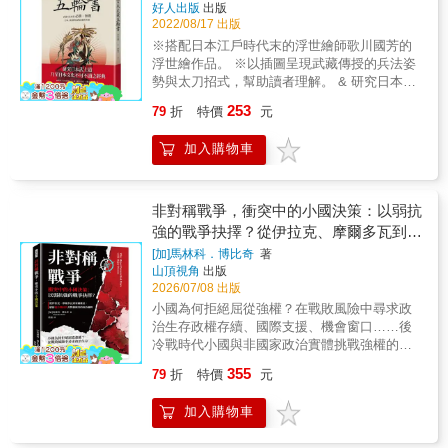
好人出版
出版
2022/08/17 出版
※搭配日本江戶時代末的浮世繪師歌川國芳的
浮世繪作品。 ※以插圖呈現武藏傳授的兵法姿
勢與太刀招式，幫助讀者理解。 & 研究日本武
士道乃至日本文化不可不讀之經典 ◆世界三大
253
79
折
特價
元
兵法書之一，與《孫子兵法》、《戰爭論》齊
名 ◆哈佛商學院列為學生必讀書 ◆日本經營之
加入購物車
神松下幸之助、美國奇異前執行長威爾許一致
推崇 ◆長踞亞馬遜、紐約時報、華爾街日報、
商業週刊暢銷書榜 ◆成功跨界至商業競爭、企
業管理、個人成功等領域 & 真正的劍術是與敵
非對稱戰爭，衝突中的小國決策：以弱抗
人戰鬥時取勝的方法，別無他物。――宮本武
強的戰爭抉擇？從伊拉克、摩爾多瓦到塞
藏 & 宮本武藏十三歲出道，第一次決鬥是在十
爾維亞，解析後冷戰時代非對稱衝突的政
[加]馬林科．博比奇
著
三歲那年，擊敗了一名新當流的兵法家有馬喜
山頂視角
出版
治邏輯
兵衛，十六歳擊敗但馬國秋山的怪力兵法高
2026/07/08 出版
手，二十一歲時幾乎跟所有流派都交過手，三
小國為何拒絕屈從強權？在戰敗風險中尋求政
十歲前已經與人決鬥六十餘回，未嘗敗績。當
治生存政權存續、國際支援、機會窗口……後
武藏三十歳時回顧昔日戰績，發現那些勝利並
冷戰時代小國與非國家政治實體挑戰強權的理
不代表自己已經達到兵法宗匠的境地，於是從
論與案例分析【研究核心】本書聚焦後冷戰時
此日以繼夜地尋找兵法奧義，五十五歳時終於
355
79
折
特價
元
代常規非對稱衝突，試圖回答一個看似矛盾的
領悟到兵法精髓，臨終前，將其一生對兵法的
問題：為何小國或非國家政治實體，明知實力
鑽研總結成《五輪書》。武藏兵法的唯一奧義
加入購物車
遠遜於大國，仍會選擇軍事對抗？作者馬林
――必勝――以擊敗對手為終極目的。 & 二戰
科．博比奇指出，傳統國際關係研究多從大國
後，日本企業在競爭激烈的全球貿易中取得巨