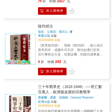
佳時機1. 先靜觀其變，不要隨意選邊站。2. 隔
1027
79
折
特價
元
常不會單純因為好戰或誤判而挑戰強國，而是
家 鈕先鍾 經典譯本▌最全面的二戰戰史，軍
攻其不備，克敵制勝。 & 【風之卷】 記載各流
岸觀火，明哲保身。《三十六計》是中華文化
在內部危機壓迫下，認為退讓的代價可能高於
武迷不容錯過的軍事史名著 「如果希望和平，
派兵法的風格，有古代風格，也有現代風格，
中的瑰寶，古書上有「用兵如孫子，策謀三十
加入購物車
戰敗風險。若此時又出現外國支援、機會窗
就應了解戰爭。」──李德哈特 第二次世界
通過不同流派特點的比較，進而深入了解此流
六」的稱讚。《三十六計》是根據中國古代卓
口，或決策層抱有異常信念，非對稱衝突便更
大戰是人類有史以來規模最大的戰爭，無論是
派的要義，切實把握其精髓。 & 【空之卷】 闡
越的軍事思想和豐富的戰爭經驗總結而成的兵
容易爆發。作者強調，弱者的戰爭並非只關乎
戰火波及的區域、參與其中的國家數量，還是
述如何自然地領悟真實的兵法之道。只要領悟
書，是中華民族的悠久文化遺產之一。書中共
軍事力量差距，也關乎決策者如何理解損失、
生命財產的損失，再無其他戰爭堪與比擬；其
陰符經注
了兵法的要義，就可以運用自如，體會其中奇
收錄了三十六個計謀，這三十六個計謀又分為
機會與政權存續。本書的價值在於提供一套從
所造成的衝擊和影響，更是全面而深遠，至今
特之處，順應時勢，坦然面對戰局，輕鬆擊敗
六個主題，分別是「勝戰計」、「敵戰計」、
張良、公孫宏、黄石公
著
小國視角出發的分析框架，使讀者重新理解後
仍值得我們加以關注、省思。在汗牛充棟的二
敵人。 &
華夏出版
出版
「攻戰計」、「混戰計」、「並戰計」、「敗
冷戰時代區域戰爭與國際危機的起源。【本書
戰戰爭史著作中，李德哈特的《第二次世界大
2022/03/09 出版
戰計」。《三十六計》匯集了古代戰爭中的各
特色】：本書聚焦後冷戰時代常規非對稱衝
戰戰史》無疑是其中最具通盤關照的權威作
種策略和智慧，提供了應對複雜局面的豐富方
《黃帝陰符經》，簡稱《陰符經》，後人依託
突，從小國與非國家政治實體的決策視角出
品。其憑藉個人的軍事經歷、豐富的資料文
法。因此，歷史上很多戰爭都採用了《三十六
黃帝所作，成書年代不詳，唐代始通行於世，
發，探討弱勢一方為何在實力懸殊下仍選擇挑
件、與當事人的訪談紀錄，加上二十多年的殫
計》中的智慧。比如三國時期，蜀國城中只有
言行事暗合天道，切應盜機，則能功成事遂。
戰強權。作者整合理性主義、展望理論、機會
思勤耕，終於完成這部翔實精闢的成熟鉅
一小部分人守城時，魏國的司馬懿突然趁機來
收入《正統道藏》洞真部本文類，四百餘字分
窗口、外國支援、國內危機與異常信念等因
243
著。 本書以編年體寫成，由一九三九年德
9
折
特價
元
攻打，諸葛亮無奈之下便想出了「空城計」這
作三章，另有三百餘字本，各傳本字數有所增
素，並運用定性比較分析法，結合伊拉克、摩
國閃擊波蘭揭開序幕，藉由實際戰力比較，以
一計策。諸葛亮讓士兵敞開大門，不慌不忙地
減，分章或不分章者皆有。
爾多瓦、塞爾維亞等案例，建立理解非對稱戰
及鉅細靡遺的戰況陳述，分析二戰期間大小戰
加入購物車
站在城墻上等待著敵軍，使敵軍因摸不清自己
爭起源的多層架構。
役之成敗因素。此外，李德哈特也側寫各國名
的實力而不敢攻打城池，成功使敵軍撤退；在
將在戰場上的用兵之道，更針砭參戰諸國採取
董卓專權時，王允為了殺掉董卓，便使出了
的政治、外交和軍事策略，再再表明在戰爭
「美人計」，讓貂蟬成功離間董卓和呂布父子
三十年戰爭史（1618-1648）──死亡數
中，每項決策、每場意外都將導致情勢驟變。
二人，最終董卓被呂布斬殺，王允計謀成功。
百萬人，歐洲最血腥的宗教戰爭
《第二次世界大戰戰史》不僅帶領我們重返戰
時至今日， 《三十六計》仍是一部不可多得的
事現場，更立足於實地研究與客觀評述，以不
塞繆爾．羅森．加德納（Samuel Rawson
奇書寶典，其價值與影響力遠遠超越了軍事作
Gardiner）
著
崧博出版
出版
論戰後勝敗的眼光看待每一場戰鬥。 終戰
戰的範疇。無論是商界的競爭，還是職場的博
2026/06/10 出版
八十週年的今日，我們仍可藉由本書回顧這場
弈，抑或日常生活中的大小事務，人們都能從
浩劫，在身處和平現況之時，認識火線前沿的
從布拉格扔窗事件到全面開戰一場醞釀已久的