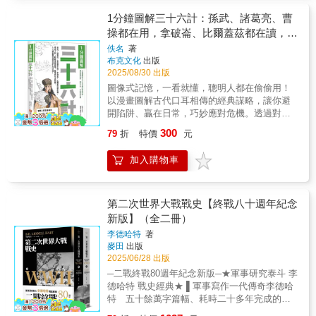
視角理解戰爭，容易忽略弱勢一方的決策邏
大成功。然而，日本企業家並非從類似哈佛商
輯。本書因此轉向小國決策層的處境，分析其
1分鐘圖解三十六計：孫武、諸葛亮、曹
學院的學校裡培養出來，而是遵循在日本有著
如何在政權存續、領土完整、國內壓力與外交
操都在用，拿破崙、比爾蓋茲都在讀，看
近乎神話般地位的《五輪書》來學習、生活與
威脅交織之下，將戰爭視為可接受甚至必要的
工作。 & 從幕府時代以來，《五輪書》對日本
透人性，輕鬆掌握商場、職場與生活智
佚名
著
選項。【理論架構】本書並未以單一理論解釋
武士文化的形成及武士道精神的傳播有著深刻
布克文化
出版
慧，人人都能靈活運用的生存計謀！
所有案例，而是採取「由問題驅動的實用主
而巨大的影響。二戰後，為日本企業在激烈的
2025/08/30 出版
義」路徑，整合理性主義、展望理論、威懾理
競爭中提供獲取成功的思想根源。二十世紀九
圖像式記憶，一看就懂，聰明人都在偷偷用！
論、戰略窗口理論與建構主義觀點。作者提出
〇年代，西方學界注意到，正是武士的忠誠、
以漫畫圖解古代口耳相傳的經典謀略，讓你避
五項關鍵衝突條件：外國支援、戰略窗口、國
道德和榮譽感，賦予日本企業的競爭優勢，帶
開陷阱、贏在日常，巧妙應對危機。透過對經
內危機、政權穩定度與異常信念。其中，國內
動日本經濟的飛速發展。由此《五輪書》被引
典戰役的分析、解釋、說明，書中文字生動幽
危機是最重要的必要條件；當政權面臨嚴重內
300
79
折
特價
元
進西方，備受西方管理學家和商業領袖所推
默，漫畫輕鬆有趣，將晦澀難懂的歷史知識變
部壓力時，屈從於大國索求可能同樣危及政
崇。 & 全書分為地、水、火、風、空五卷，闡
得充滿趣味。．瞞天過海：連唐太宗都被
權，因此戰爭便不再只是魯莽行為，也可能成
加入購物車
述劍道與兵法的原則、思想、策略，簡單又實
騙！．隔岸觀火：讓你坐享漁翁之利！．假痴
為領導者眼中的求生手段。【方法與案例】為
際，不僅對兵法、武術愛好者具有指導意義，
不癲：裝傻也是一種智慧！學習用計謀的同
了檢驗上述理論，作者採用定性比較分析法，
更對企業管理和個人成功有所啟發，以兵法思
時，更應該克服自己的弱點，避免掉入計策的
評估後冷戰時代二十場軍事化國際爭端，其中
維來把握管理之道和事物發展的規律。 & 【地
陷阱。這是《三十六計》帶給我們的重要啟
第二次世界大戰戰史【終戰八十週年紀念
九場發展為戰爭。全書進一步選取三個代表案
之卷】 主要對兵法之道進行簡要概括，指出核
示，也是現代人所要修練的智慧之一。．被人
新版】（全二冊）
例深入剖析：一九九○年的伊拉克、一九九二年
心在於掌握工具、熟練技巧、順勢而為，並介
冤枉了怎麼辦？→第30計：反客為主——掌握
的摩爾多瓦，以及一九九九年的塞爾維亞／南
李德哈特
著
紹此流派的基本觀點，強調學習兵法之道需要
主導權，成為掌控者1.沉著冷靜，找到對方破
斯拉夫。伊拉克案例展現國內危機與異常信念
麥田
出版
把握的八個法則。 & 【水之卷】 以水為隱喻，
綻。2.反客為主，替自己洗清冤屈。．在競爭
如何推動薩達姆侵略科威特；摩爾多瓦案例說
2025/06/28 出版
從心態、體態、眼力、手法、姿勢、招式、戰
中處於弱勢時怎麼辦？→第4計：以逸待勞——
明政權危機與短暫機會窗口如何促成冒險決
─二戰終戰80週年紀念新版─★軍事研究泰斗 李
術等方面介紹技法要點，決勝之道如水到渠
讓你躺著也能贏1.積蓄力量，適時出擊。2.以逸
策；塞爾維亞案例則呈現外國支援預期、民族
德哈特 戰史經典★ ▌軍事寫作一代傳奇李德哈
成。 & 【火之卷】 把戰爭比作火勢，成敗在一
待勞，反敗為勝。．在職場中要「選邊站」
問題與政權存續焦慮如何交織成對抗北約的選
特 五十餘萬字篇幅、耗時二十多年完成的傳
瞬間，必須根據戰爭中千變萬化的情況，占據
嗎？→第9計：隔岸觀火——暫避鋒芒，尋找最
擇。【主要結論】本書的核心結論是：小國通
世大作▌收錄多幅珍貴手繪戰場地圖▌軍事專
有利地形，知己知彼，把握先機，出其不意，