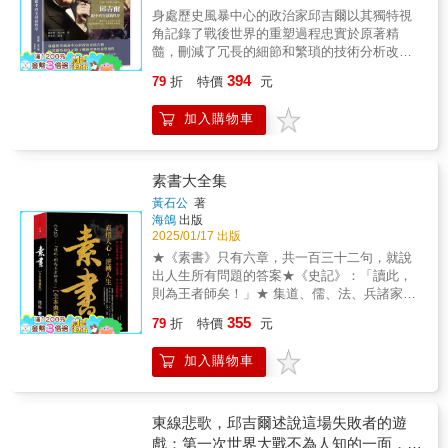
行動的運作邏輯。第1課▶▶聯合兵種部隊與基
軍大臣到首相隨著戰爭進入1940年，德軍發動
何加強個人修養的意見，兼收並蓄， 有很高的
身處歷史風暴中心的政治家邱吉爾以其獨特視
本單位「師」．部隊編制的基礎知識與運
閃電戰，迅速攻陷挪威、丹麥、比利時和荷
學術價值和實用的價值，很值得一讀。
角記錄了戰後世界的重塑過程忠實於原著精
用？．什麼是從四四制到三三制？第2課▶▶裝
蘭，並逼近法國。英國政府內部對張伯倫的領
髓，刪減了冗長的細節和繁瑣的技術分析改以
甲師的發展歷程．裝甲師的編制與戰鬥群如何
導能力產生懷疑，邱吉爾則因其強硬立場和果
更簡潔的方式呈現邱吉爾對大戰後世界的思考
編成？．戰車的進步與裝甲部隊用兵思想的進
斷決策，成為關鍵人物。在本書中，他記錄了
394
79
折
特價
元
與記錄▎巴黎和會：和平的希望與破裂巴黎和
化？第3課▶▶戰鬥指揮部的革新．戰鬥指揮部
自己如何在內閣會議中力勸英國採取更強硬的
會被認為是重新規劃世界秩序的重要會議，但
的發展歷程？．第二次世界大戰期間美軍的步
對德政策，並描述了張伯倫辭職後，他如何被
加入購物車
邱吉爾在書中指出這一過程充滿分歧與困難。
兵師有什麼不同？快來翻開本書，透過漫畫了
推舉為首相，開始領導英國抵抗納粹德國的進
英國、美國和法國的領袖雖然握有巨大的權
解軍事編成及軍隊的裝備編制數量吧！
攻。本書特色：本書為邱吉爾《第二次世界大
力，但在應對戰敗國、重建經濟秩序和制定國
戰回憶錄：晦暗不明的戰爭》精簡版，經過全
際聯盟等問題上未能達成共識。邱吉爾詳細剖
素書大全集
文重新處理與解讀，保留了邱吉爾的獨特視角
析了會議中的內部矛盾，並批評了部分決策導
黃石公
著
並記錄其在戰時內閣中的決策與見解，闡述他
致的長期後果，如德國的不滿和經濟困境，這
海鴿
出版
如何應對戰爭初期的艱難局勢。透過嚴謹的選
為後來的國際緊張局勢埋下了伏筆。▎戰後的
2025/01/17 出版
材與編排，使讀者能快速掌握核心事件與戰略
經濟挑戰與社會動盪本書講述了第一次世界大
★《素書》只有六章，共一百三十二句，就說
考量。本書不僅是歷史紀錄，更深入剖析政治
戰後英國及其他國家的經濟與社會問題。邱吉
出人生所有問題的答案★《史記》：「讀此，
領袖在關鍵時刻的抉擇。
爾對戰後的經濟衰退、失業問題和通貨膨脹進
則為王者師矣！」★ 集道、儒、法、兵諸家思
行了深入探討，並揭示了各國人民對戰爭的幻
想於一體的智慧聖典★ 直指人心，逆轉人生用
355
滅感與重建家園的渴望。特別是對德國的經濟
79
折
特價
元
之修身，可以明志益壽；用之治國，可以位極
封鎖和賠款要求，他以批判的語氣指出這種做
人臣；用之經商，可以富埒王侯；用之軍事，
法的弊端，認為不僅未能修復破碎的國際秩
加入購物車
可以百戰百勝。■ 《素書》被譽為中國謀略第
序，反而助長了新一輪的衝突。▎國際聯盟與
一書，有智慧之禁果，治人之兵法之稱。內容
理想的幻滅邱吉爾分析了國際聯盟的成立過程
有治國安邦、修身處世、為人之道，在中國智
及其局限性。他指出，雖然聯盟是和平的象
謀著作中占有極其重要的地位。被歷代隱士高
東線悲歌，邱吉爾述說這場失敗者的遊
徵，但其運作受到各國利益分歧的制約，導致
人、謀臣策士奉為千古不傳的謀略秘籍和成就
戲：第一次世界大戰不為人知的一面，以
其在關鍵時刻無法有效行動。這部分揭示了戰