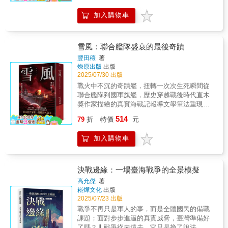
下基礎。第三章 求人之志——君子安身立命
水上的補給，而且經常是不足的。它是一場場
無處不見一個字——「變」。正是因為這個
技情報轉移、透過微信與家屬監控異議人士，
年的奮戰與犧牲，其後代在台灣各眷村或是留
的修養求，訪問推求；志，人之心志。黃石公
非常殘酷的戰鬥，有時當場斃命會更勝於被
「變」，才使得每個人在指揮藝術、處世之
加入購物車
乃至聯合僑社發動抗議行動、施壓主流媒體。
在泰北當地努力生活的樣貌，是國界邊陲老兵
在這一章指出，想要成就事業，必得其人，求
俘。指揮官的絕望，逼使士兵走上自殺攻擊是
道、經商智謀和駕馭世事等方面，顯得那麼富
的生命故事，也是一本有系統報導海內外孤軍
其志，但「志不可妄求」，要有所依託。書中
下策，而對違反軍令者的懲罰，更回復到十九
有靈活性、機動性和創造性。 「兵不在多，而
及其後代的書。 「金三角」是世人耳熟能詳的
列舉十八條「求人之志」的標準，每一句準則
世紀的野蠻。科希馬戰場豎立的石碑，刻有簡
在精。」競爭取勝的招數不在多，而在管用。
地名，但它 的故事卻不是人盡皆知！這片位於
雪風：聯合艦隊盛衰的最後奇蹟
都包含著古代先賢們的智慧和教訓，值得學
潔卻道盡辛酸的文字：當你們到家以後告訴他
相信在你人生發展的重要關頭，《三十六計》
泰國、緬甸與寮國的三國交界處，約有20萬平
習。第四章 本德宗道——深謀遠慮，心向正
豐田穰
著
們︰我們為了你們的明日獻出自己的今天但那
必然能夠對你有所啟發，幫助你戰勝對手，獲
方公里的蓊鬱森林，蘊藏著極為豐富的沙金、
道《素書》講的是權謀之法，這一章卻專門強
燎原出版
出版
些犧牲者究竟是為了誰的「明日」？是為一個
得最後的成功。 本書立足於全方位詮釋《三十
銅礦和寶石，故有「金三角」之美名，惟自20
2025/07/30 出版
調要「以德為本，以道為宗」，講述了務本、
瀕臨自我解體的帝國？她知道無法再用那太脆
六計》，揭示其在現代社會中的潛力和威力，
世紀初，淪為了「三不管」地帶的毒品王國。
修德、守道、明宗的道理。修身處事，以德立
戰火中不沉的奇蹟艦，扭轉一次次生死瞬間從
弱且毫無自信的軍隊，來維持以往富裕的領
以使它能為每一個渴望成功者鋪就——「三十
1949年，國軍在中國大陸全面潰敗之際，百萬
身，這是一個成功者應有的內在素養，不忘根
聯合艦隊到國軍旗艦，歷史穿越戰後時代直木
地？然而，認為這些犧牲者死得毫無價值，那
六級臺階」。
軍民撤至臺灣，卻有一支殘兵退入緬甸，進到
本，才能立得長久。第五章 遵義——牢記經
獎作家描繪的真實海戰記報導文學筆法重現真
也太簡單。如果讓日本最有野心的牟田口廉也
泰緬寮「三角」地區，入數最初僅1400餘人，
驗和教訓遵，依奉；義，人所遵循與事理相宜
實，為倖存者與亡者作見證這是關於傳說中的
中將的夢想實現，如果他侵入印度毫無阻礙，
514
但在李彌將軍的領導下，這批殘餘國軍，爭取
79
折
特價
元
的原則。黃石公指出，遵義就是要獎善行，懲
不沉驅逐艦的故事。她幾度穿越九死一生的激
情況會是如何？他見到有機會可以將印度從英
到國內外奧援，組成數千人之部隊，在金三角
惡行，如果對自己放鬆要求，對他人求全責
烈戰鬥，總是能平安歸來，雖然有人以「會吃
人手中奪走，擊潰英國在東方的勢力，逼英國
站穩了腳跟，留下反共復國的尖兵和火種，時
加入購物車
備，這樣就會受人唾棄，而只有行仁義，才可
掉僚艦」的雪風來稱呼她，但顯見雪風的運氣
必須從這場戰爭撤退。倘若加上與通過高加索
間長達30年之久，而這批留在金三角的「雲南
以消除災禍，防止失敗。第六章 安禮——治
是獲得基層官兵的認可。《雪風》以日本海軍
及波斯的德軍聯手，日本可能會達成目的；雖
反共救國軍」，卻也淪為不折不扣的「孤
國之道，也是管理之道安，定也；禮，人之大
陽炎型驅逐艦「雪風」為主角，詳細描繪了這
非擊敗美國，而是孤立美國於盟軍之外，最終
軍」。《金三角國軍血淚史》一書的作者覃怡
體也。本章講的是承上接下，以顯尊卑的道
艘被譽為「幸運艦」的艦艇在太平洋戰爭中的
可能造成個別的談和。與這群在日本及德國近
決戰邊緣：一場臺海戰爭的全景模擬
輝說，國共兩黨在金三角地區的鬥爭，乃是雙
理。本書從黃石公所講治國之道引申開來，論
歷程。「雪風」從開戰初期就參與了泗水海
代歷史上最糟的壞蛋妥協，會造成一個「極權
高允傑
著
方在大陸鬥爭的延續，旨哉斯言！民國39年大
述了現代管理智慧，尤其是秩序、規則和原
戰、中途島、索羅門海戰、馬里亞納海戰、雷
－軍國主義」的灰暗世界。作者路易斯．艾倫
崧燁文化
出版
陸易幟之後，國府在沿海及邊境地區一共組職
則。只有按照原則和規矩做事，才能把事情正
伊泰灣、大和特攻等幾乎所有重大海戰或行
（Louis Allen）歷時四十年嘔心瀝血寫成此
2025/07/23 出版
了9支反共救國軍，第一支的「雲南反共救國
常進行下去。
動，從一開始的打雜式護衛任務，到最後被賦
書，並根據自己的親身經歷，及借鑒日本、英
戰爭不再只是軍人的事，而是全體國民的備戰
軍」，係於民國40年1月10日成立，其中漂泊、
予越來越吃重的角色。隨著同單位姐妹艦的凋
國和美國官方歷史、回憶錄、將軍傳記、日記
課題；面對步步進逼的真實威脅，臺灣準備好
凋零於異域的948位戰士英靈，經由各方不斷的
零，始終留在現場的雪風，逐漸成為作戰的重
和報紙報導，做了詳盡研究。他以優美文學筆
了嗎？▎戰爭從未遠去，它只是換了說法