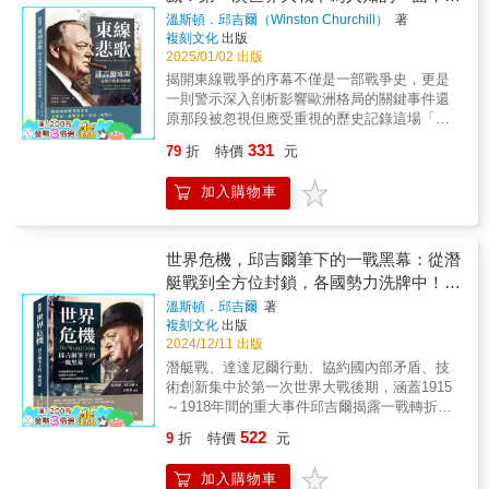
大事業的寶典。■ 這部奇書只有六章，共一百
獨到視角重述三大帝國的毀滅
後國際合作的理想與現實的落差，邱吉爾警告
溫斯頓．邱吉爾（Winston Churchill）
著
三十二句，但每句話內蘊深邃。鑑此，在編輯
複刻文化
出版
如果不採取實質行動，聯盟的作用將僅限於象
出版這部古籍時，特意為每句話取用一個通俗
2025/01/02 出版
徵意義。【重新審視戰後世界】這本書不僅是
易懂的小標題，採取逐句翻譯的方式，完全從
對歷史事件的記錄，也是對當代讀者的警示。
揭開東線戰爭的序幕不僅是一部戰爭史，更是
大眾閱讀的角度，深度挖掘、剖析每一句話的
邱吉爾強調歷史的重演往往源於未能吸取教
一則警示深入剖析影響歐洲格局的關鍵事件還
真正內涵。
訓。他透過個人經歷和回憶，試圖向後人傳遞
原那段被忽視但應受重視的歷史記錄這場「不
關於戰爭與和平、國家間信任與合作的重要洞
為人知的戰爭」背後全貌邱吉爾筆下俄國、德
331
79
折
特價
元
察，激勵未來的領導人以更長遠的眼光規劃全
國與奧匈帝國之間的戰爭【三大帝國的崩壞】
球秩序。本書特色：本書為邱吉爾《第一次世
在東線，三個歐洲帝國──羅曼諾夫王朝、哈布
加入購物車
界大戰回憶錄：戰後》精簡版，經過全文重新
斯堡王朝與霍亨索倫王朝，都因這場戰爭走向
處理與解讀，保留了原書的核心要點。透過邱
滅亡。書中生動描繪了帝國從輝煌到衰落的全
吉爾獨特的視角，深度剖析戰後局勢、巴黎和
過程，闡述了戰爭如何摧毀了世代傳承的統治
會、經濟挑戰，以及各國領袖在重建世界秩序
機制。無數士兵與平民在戰場上付出血汗甚至
世界危機，邱吉爾筆下的一戰黑幕：從潛
中的角色與失誤。本書在邏輯架構上更加緊
生命，但最終的結果卻是無盡的悲劇……【從
艇戰到全方位封鎖，各國勢力洗牌中！一
湊，著重於歷史事件的因果關聯，使讀者能以
坦能堡到華沙】邱吉爾透過描寫多場關鍵戰
個改變歷史的關鍵性決策
溫斯頓．邱吉爾
著
簡潔易讀的形式掌握戰後的複雜局面。
役，如坦能堡之戰與倫貝格之役，深入分析戰
複刻文化
出版
術的成敗以及領袖的決策。他描繪了軍隊在極
2024/12/11 出版
端條件下的奮戰，以及因補給線問題和戰略失
潛艇戰、達達尼爾行動、協約國內部矛盾、技
誤導致的敗局。戰爭並非純粹的英雄史詩，而
術創新集中於第一次世界大戰後期，涵蓋1915
是充滿人性矛盾和戰爭機器的掙扎。【東線的
～1918年間的重大事件邱吉爾揭露一戰轉折，
國際影響】本書亦闡明東線戰爭如何牽動全球
解析戰時決策的壓力與戰略的隱祕角力【潛艇
大局，影響法國、西線戰場甚至達達尼爾海峽
522
9
折
特價
元
戰與封鎖策略】本書深入剖析了潛艇戰在大戰
的局勢。透過寬廣的敘事範圍，邱吉爾敘述了
中的關鍵角色，邱吉爾詳細記錄了德國如何以
東線戰爭如何不僅摧毀參戰國的內政穩定，也
加入購物車
無限制潛艇戰作為封鎖手段，試圖削弱英國的