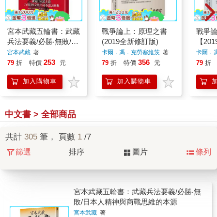
宮本武藏五輪書：武藏
戰爭論上：原理之書
戰爭論
兵法要義/必勝‧無敗/日
(2019全新修訂版)
【20
本人精神與商戰思維的
版】
宮本武藏
著
卡爾．馮．克勞塞維茨
著
卡爾．
本源
253
356
79
折
特價
元
79
折
特價
元
79
折
加入購物車
加入購物車
中文書 > 全部商品
共計
305
筆， 頁數
1
/7
篩選
排序
圖片
條列
宮本武藏五輪書：武藏兵法要義/必勝‧無
敗/日本人精神與商戰思維的本源
宮本武藏
著