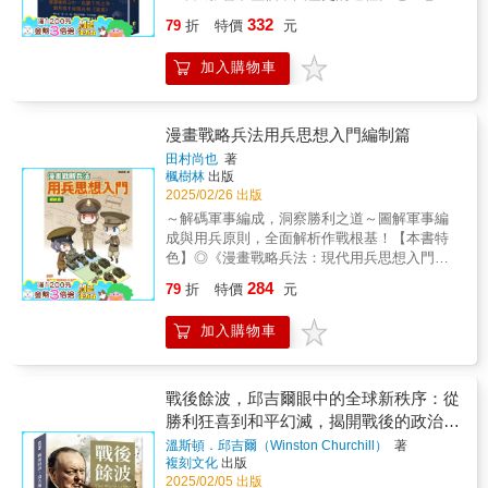
人視角，讓讀者能夠深入理解他如何看待戰爭
黃石公傳世的千古奇書，融合儒、道、兵、
332
的發展、盟軍的應對策略，以及英國在全球局
79
折
特價
元
術、勢各家精髓，張良讀後十年脫胎換骨成劉
勢中的角色。他以親身經歷的角度，描寫政府
邦帝王之師，為後世親身示範如何謀略天下，
內部決策過程，並透過大量官方文件、電報、
加入購物車
笑傲江湖！《宋史‧藝文志》載：「宋代有黃石
備忘錄等材料，呈現當時戰爭政策的制定背
公《素書》一卷，張良所傳。」宋人張商英在
景。▎歐洲局勢與英國戰略1939年9月，德國閃
《素書》序裡寫到，一代謀聖張良僅用此書的
電入侵波蘭，英國與法國被迫對德宣戰，然而
一、二謀略，就助劉邦得了天下。素書全書只
漫畫戰略兵法用兵思想入門編制篇
隨後的數個月，戰爭卻進入了「靜坐戰爭」的
有六章，僅1360字，字字珠璣，小可修身處
田村尚也
著
奇怪局面。邱吉爾在書中記錄了英法聯軍未能
世，大能安邦定國。全書內容重點：一 、闡明
楓樹林
出版
立即對德軍發動反攻的原因，以及英國政府內
一個人該具備的處世哲學：道、德、仁、義、
2025/02/26 出版
部對戰爭方針的爭論。他批評了張伯倫政府的
禮五位一體，是貫通素書一千三百六十字的精
～解碼軍事編成，洞察勝利之道～圖解軍事編
猶豫態度，並強調英國必須採取積極的軍事行
髓奧義，張良的謀略得益於此，才能秉持「順
成與用兵原則，全面解析作戰根基！【本書特
動，防止德軍進一步擴張。此外，他也分析了
境不喜，逆境不優」的態度。二、揭示了一個
色】◎《漫畫戰略兵法：現代用兵思想入門》
歐洲各國的立場，尤其是法國在戰爭初期的防
掌權者該秉持的用人原則。依據才學之不同，
好評續作！◎以幽默有趣的漫畫說明用兵思
禦策略，以及蘇聯與德國簽訂《莫洛托夫-里賓
284
將人才分為俊、豪、傑三類，提出「任材使
79
折
特價
元
想，在軍事方面零概念的你也能輕鬆理解。◎
特洛甫條約》後的影響。▎皇家海軍的應對與
能，所以濟世」、「危莫危於任疑」等理論，
以第二次世界大戰時期至現代各主要國家陸軍
海上戰爭身為海軍大臣，邱吉爾在書中詳細描
提示掌權者應該「既用不任者疏」、「用人不
加入購物車
為基礎，介紹軍事行動的部隊編成，以及構成
述了英國海軍在戰爭初期的行動，包括如何應
正者殆，強用人者不畜」，放到現代等於是一
其根基的用兵原理原則、編成相關用兵思想等
對德國潛艇對英國商船的威脅，並建立護航制
套職場中的拚搏的生存哲學，具有指導性意
等。對於大多數人來說，戰爭或許是一個遙遠
度來保護運輸線。他記錄了英國如何應對德國
義。三、繼往五百年，一本謀略史，總結了作
且抽象的概念，但擁有一定的軍事知識，能讓
戰艦的挑戰，如「施佩伯爵海軍上將號」的獵
戰後餘波，邱吉爾眼中的全球新秩序：從
者在安邦治國、為人處世的經驗。素書以道家
我們更清晰地了解當前的國際局勢、避免被不
殺行動，以及皇家海軍在大西洋與北海的戰略
勝利狂喜到和平幻滅，揭開戰後的政治、
思想為宗旨，集儒、法、兵的精華，既闡明治
實言論誤導。本書將帶你逐步理解軍事編成的
部署。此外，他還分析了義大利和日本的動
經濟與社會動盪
國安邦的大謀略，也注重為人處世的小智慧，
溫斯頓．邱吉爾（Winston Churchill）
著
演變，從最基本的「師」到現代的「多領域作
向，強調英國海軍如何在多條戰線上維持優
複刻文化
出版
反映出作者海納百川的思想。綜上所述，《素
戰」，每一個用兵原則都能幫助我們洞察軍事
勢，以確保戰略物資的輸送不受影響。▎從海
2025/02/05 出版
書》從思想和行為兩方面，再進一步提出了如