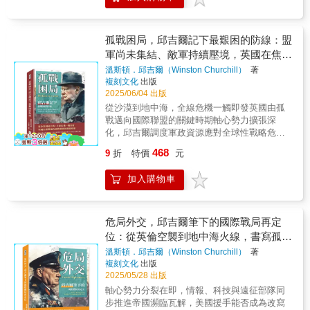
器網路到演算法調度，從演習模擬到即時作
也讓讀者能一窺兩大強權如何協調戰略、劃分
盼的，「為更睿智的行動提供依據」。本書重
劍之間的較量 封建社會的鬆動往往從最底
戰，揭示新一代衝突不再只是軍人對軍人，更
責任與資源。書中亦記錄《大西洋憲章》的簽
點：一、十一世紀在中國興起的龐大市場經
層的吶喊開始。中世紀以降，農民起義、領主
是系統對系統、資訊對資訊的全域較量。 ▎當
署背景，象徵英美從理念到行動的高度一致，
濟，使中國迅速變成當時世界上最富有、技術
內戰與王朝衝突層出不窮，既反映了社會階級
虛擬世界成為真實前線 你我熟悉的社群媒
是民主聯盟對抗法西斯的正式開端。【戰事全
孤戰困局，邱吉爾記下最艱困的防線：盟
最精湛，和人口最多的國家。另一方面，遊牧
的對立，也為現代國家的雛形奠定了基礎。本
體、搜尋引擎與短影音平臺，正演變為心理戰
面升級與歷史轉向】隨著日本參戰與德軍在東
軍尚未集結、敵軍持續壓境，英國在焦土
民族的軍事力量透過和文明社會的相互滲透而
書選取具代表性的起義與戰爭，展示權力如何
與輿論操控的新型武器。敵我之分，不再靠制
線陷入僵局，世界局勢正式邁入全面戰爭階
與外交間尋找下一步
得到強化，在十三世紀到達顛峰，例如，成吉
由分散逐漸集中，民族身份又如何從語言與地
溫斯頓．邱吉爾（Winston Churchill）
著
服或旗幟辨識，而藏於訊息來源與情緒回饋
段。邱吉爾在本書中並未以樂觀語調預測勝
思汗幾乎將所有草原民族連結成一個單一的指
複刻文化
出版
緣中孕育而生。每一場對抗，都代表著人民與
中。本書帶你理解資訊如何被用來改變信念、
利，而是強調戰事仍長、風險猶存。他一方面
2025/06/04 出版
令體系。二、十七世紀後的歐洲，軍隊成為前
制度、自由與壓迫之間的激烈拉鋸。▎全球秩
製造混亂、甚至操縱決策，揭開認知作戰的技
記錄戰局擴張對英國造成的挑戰，一方面也呈
所未見的最服從和最有效率的政策工具，在所
序的洗牌：從海權競爭到殖民衝突 近代歐
從沙漠到地中海，全線危機一觸即發英國由孤
術底層。 ▎從決策室到大腦深處，戰場已無所
現全球反法西斯戰線逐步成形的歷史背景。
有歐洲主要國家裡建立起良好的治安，進而使
洲的每一次戰爭，幾乎都牽動世界格局的再分
戰邁向國際聯盟的關鍵時期軸心勢力擴張深
不在 現代作戰早已突破地理疆界，進入
英、美、蘇三方的協調初具雛形，世界正從混
農業、商業和工業蓬勃發展，並反過來增加供
配。無論是為商業利益而起的遠洋戰爭，還是
化，邱吉爾調度軍政資源應對全球性戰略危
「秒級決策」與「腦中反應」的高張力節奏。
亂中走向秩序重建的漫長過程。本書特色：本
養武裝部隊的財富。此一循環提高了歐洲的威
為殖民地而燃起的火焰，戰爭已不再局限於歐
機！【邱吉爾記錄英國的艱困抉擇與戰略部
本書探討AI自動指揮系統、腦機介面、量子通
書為《孤戰困局，邱吉爾記下最艱困的防線》
468
9
折
特價
元
勢，超越其他文明地區所曾達到的水準。三、
洲本土。書中詳述列強如何在海上爭鋒、在海
署】本書為邱吉爾經典戰時回憶錄的精簡版，
訊等技術如何重新定義戰術節奏，並提醒我
下冊，全書重整敘事節奏與內容結構，濃縮戰
十九世紀之後，是戰爭工業化開始的年代，歐
外拓土，又如何將戰爭的觸角延伸至亞洲、非
內容來自《第二次世界大戰回憶錄──德國東
們：未來的士兵，可能不拿步槍，而是連接資
略精華，闡述英國如何應對1941年底至1942年
加入購物車
洲國家的大部分男子都能接受戰爭訓練，並能
洲與美洲。從這些衝突中，讀者能清楚看見現
進》與《第二次世界大戰回憶錄──戰爭臨到美
料流、讀取戰場信號的智慧節點。 ▎當基礎建
初德國對蘇聯的攻勢、美英對蘇物資援助的協
確實被運送到戰場上，從此以後，軍隊人數開
代國際秩序的雛形，以及殖民主義對全球南方
國》，經過全文重新處理與解讀，並重新拆分
設變成戰略目標 通訊塔、雲端伺服器、海
調，以及日本發動珍珠港事件後全球戰局的劇
始以數百萬計。歐洲人將較弱的亞非國家置入
留下的長遠影響。▎民族覺醒與革命的燎原之
為上下兩冊，而本書為上冊。不同於市面常見
底電纜&mdash;&mdash;這些原本被視為民生
烈轉變。書中呈現邱吉爾在外交與戰略間的權
一個以歐洲為中心的市場體系，以武力讓這些
火 19世紀以降，一股來自民間的力量悄然
的分冊方式，本書重新調整敘事節奏與結構安
危局外交，邱吉爾筆下的國際戰局再定
設施的基礎建設，如今正成為軍事部署與戰略
衡抉擇，見證大戰從區域衝突轉為真正的全球
國家對歐洲（尤其是英國）貿易敞開大門。
崛起。不再只是國與國的戰爭，人民開始為自
排，刪繁就簡、精準保留戰略主幹，使讀者得
位：從英倫空襲到地中海火線，書寫孤軍
威懾的焦點。本書深入說明基礎設施癱瘓將引
戰爭。
四、十九世紀末，武器製造已經變成非常龐大
由、平等、民主而戰。本書以美洲、歐洲與亞
以在有限篇幅中掌握戰爭發展的關鍵轉折。
發的連鎖衝擊，並揭露多國如何將網路邊界重
堅守與聯盟初成的轉折時刻
溫斯頓．邱吉爾（Winston Churchill）
著
的生意，精通軍事技術的軍官與私人武器製造
洲的多場獨立運動與革命戰爭為例，分析民族
【多線戰局的歷史全貌】本書聚焦於1941年前
新武裝，布建看不見的數位戰壕。 ▎全民皆
複刻文化
出版
商建立密切關係，這類模糊籠統、但卻有決定
意識如何匯聚成火，推翻舊有秩序、重塑新國
後的多線作戰情勢，展現英國在最艱難階段如
兵，資訊就是武器 面對資訊戰時代，平民
2025/05/28 出版
性意義的政治和經濟利益的組合，取得了重要
家。每一場革命背後，既有理想的召喚，也有
何於沙漠、中東、地中海與巴爾幹地區同時應
不再是被動接收訊息的觀眾，而是行動的一
軸心勢力分裂在即，情報、科技與遠征部隊同
的地位。此一軍事―工業複合體出現，並且迅
犧牲與矛盾的掙扎，這些歷史的激流，最終改
對敵軍壓力。從義大利在北非的帝國野心、隆
環。本書描繪當民眾透過手機、社群平臺參與
步推進帝國瀕臨瓦解，美國援手能否成為改寫
速從大不列顛傳至其他工業國家。五、二十世
變了整個世界的政治版圖。〔本書特色〕本書
美爾率軍進逼托布魯克，到援助希臘與南斯拉