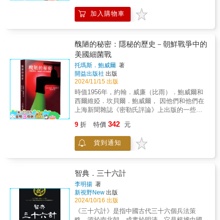
動能；更在全球性的活動中屢次名揚國際，讓
記者，徒步向西進入叢林，於5月15日成功撤抵
展，不僅為大戰的戰局帶來重要影響，也奠定
世界認識中華民國國軍的軟實力。本書回顧復
加入購物車
印度，沒有損失任何一名成員。中國大陸研究
了未來戰爭技術的基礎。【政治與軍事的互
興崗那些人、那些事：記載傳述政校各科系優
遠征軍多年的歷史學者盧潔峰在《仁安羌解圍
動】邱吉爾不僅回顧了自己在戰爭中擔任海軍
秀人才的卓越表現，以各學系、各時期人物和
戰考～顛覆仁安羌大捷神話》的書中引述了幾
部長時的決策歷程，還披露了戰爭時期英國政
重要時事為敘述主軸，涵蓋面甚廣，題材很豐
段有關孫立人在臺灣第四軍官訓練班（1947.10
府內部的各種紛爭和爭議。邱吉爾坦率地描述
醜陋的秘密：隱秘的歷史－朝鮮戰爭中的
富，為73年來走過政工幹校、政戰學校和國防
～1950.09）中有關「仁安羌戰役」的談話：
了戰爭的殘酷，揭示出戰爭對決策者的心理壓
美國細菌戰
大學政戰學院的歷史軌跡，增添無數壯麗色彩
一、記得我們在緬甸作戰時，那裡的天氣，非
力和政治責任的巨大負荷。他對政府內部不同
或高光亮點。〡本書特色〡．歷史的反思︰政
托瑪斯．鮑威爾
著
常的熱，皮膚上常常曬的起泡，同時我們又是
意見的分析，為讀者提供了一個了解大戰背後
開益出版社
出版
工改制或創設政校，在歷經70餘年的現實考驗
在一個原始森林中向前進攻，有十幾天還找不
複雜決策過程的視角。【歷史的教訓與反思】
2024/11/15 出版
後，吾人若從《兩蔣日記》，或「反者道之
到水源，官兵都在熱與渴的困難下苦鬥著。那
邱吉爾強調德國在戰爭中犯下的重大錯誤──包
動」中，去深思體察、破除迷障，自可徹悟其
時值1956年，約翰．威廉（比雨）．鮑威爾和
天，團長報告我，士兵實在渴極了，一滴水都
括無限制潛艇戰與對中立國的侵略行為──最終
間體用、剛柔、虛實的關係，及其裨益於建軍
西爾維婭．坎貝爾．鮑威爾， 因他們和他們在
沒有了，無法再行忍耐。當時我詳細的研究地
導致了其失敗。他認為戰爭揭示了人類政治錯
備戰的根本之道。．法政的信念︰在軍隊的社
上海新聞雜誌《密勒氏評論》上出版的一些文
圖，發現我們陣地的前面不遠，地圖上載有一
誤的代價，也顯示出強權在道德上承受的風
會性裡，政治與法律兩者，皆不可或缺。對於
章而招致聯邦政府以煽動叛亂罪而被起訴，鮑
道沙河，我想，有了沙河就一定有方法取水，
險。這些反思不僅是對當時局勢的洞見，更是
342
9
折
特價
元
復興崗子弟而言，不論是在朝或在野，其所信
威爾曾經報導過美國政府參與了在北韓和中國
於是我命令團長，轉知下級說，只要向前攻
對後世的一種警示。本書特色：本書為《大戰
守的法政觀與踐行之道無他，總在存誠務實，
一場頂級秘密細菌戰的活動而令世人感到震驚
擊，前面就有一道河，河裡有水。土兵聞訊，
將臨，邱吉爾親歷的帝國紛爭》下冊，重新詮
貨到通知
不慕虛華，問責於己，不負使命。．美學的薰
的消息。在1980年，比爾．鮑威爾是第一個揭
大家奮勇進攻，很快的就攻到了河邊，果然發
釋後以更清晰的歷史視角呈現。全書聚焦於一
陶︰政校雖成立於兵荒馬亂的年代，幸有兩蔣
露了日本731部隊，在第二次世界大戰中，曾使
現了水，而我們進攻的任務也告達成。二、還
戰期間英國海軍和陸軍的策略，包括海上封
的高瞻遠矚、痛定思痛，乃決然成立各相關美
用秘密生物戰武器（BW）行為的西方新聞記
記得我帶領（新）38師進入印度時，備受英印
鎖、潛艇戰威脅以及協約國與中央同盟的決策
學科系，這無疑是要學子們從「審美」上紮
者，也同時披露了被美國轉手並全盤接收了日
智典．三十六計
人歡迎，就因為我軍在仁安羌之役曾以不滿一
紛爭。邱吉爾以其親身經歷與第一手資料，剖
根，從「人性」中探索，從「智慧」裡立足，
本這一秘密生化武器的專案。在這本書中，湯
千之兵，擊敗十倍於我之敵，而解英軍八千之
李明揚
著
析了從戰爭僵局到最終勝利的轉折點，使讀者
己立立人，己達達人。復興崗人的壯采和弦，
姆．鮑威爾接手他父親的揭秘工作，從而全面
新視野New
出版
圍，致使英國官兵個個都豎起大拇指高呼「中
更能夠掌握戰爭全貌。
乃是從淬煉與內省、沉潛與拓拔之中，展現其
檢討了對朝鮮戰爭BW的指控，並深刻揭穿了政
2024/10/16 出版
國萬歲！」「蔣委員長萬歲！」更有許多軍官
時代光華及卓然成就。【專文推薦】許歷農上
府的謊言，同時揭秘了這是被長期掩飾的戰爭
在被解救之時，壓制不住感激的熱情，抱著我
《三十六計》是指中國古代三十六個兵法策
將（曾任國防部總政戰部主任、行政院退輔會
暴行。好評推薦：「美國在朝鮮戰爭中使用細
們的軍官跳了起來，一直到我們入印，還對我
略，源於南北朝，成書於明清，它是根據中國