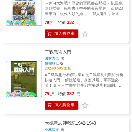
1943年發行第一版，當時正處於歷史上最糟糕
牛津大學的國際史系名譽教授。她專攻十九世
之，於18日晨率部攻擊，指揮作戰責無旁
史名譽教授瑪格麗特．麥克米蘭（Margaret
～奔向大海吧！歷史的寶藏都在那裡～ 以黑色
過七本書。賽吉．拉德琴科（Sergey
盪，促成現代國際體系的成形。另外，如何抵
的戰爭時期。第二版則於1986年發行，係因二
紀和二十世紀的國際史，著有《結束和平的戰
貸……』……《戰鬥詳報》並增列一則4月20日
MacMillan），以及「美國企業研究所」
幽默插畫，統整古今中外的海戰歷史！ & 約20
Radchenko）是冷戰的歷史學家，同時在約翰
制逐漸崛起的新興大國，如北美洲的印第安部
戰後美國成為超級大國，且核武發展引起了深
爭：通往1914年）（The War That Ended
24時下達以兩個團攻擊的命令，於明（21）日
（American Enterprise Institute）外交及防衛
萬年前，現代人類的始祖──智人誕生，並逐漸
霍普金斯大學的高等國際研究學院擔任威森．
落聯盟、英屬印度與其他地方的反殖民運動，
思問題：戰爭用途以及武力與外交之間的關
Peace: The Road to 1914）、《戰爭：暴力、
拂曉實施，準備和到達戰場的日軍第33師團主
政策研究主任柯瑞．謝克（Kori Schake）等
擴散至全世界， 高山、河流、沙漠、大海都沒
施密特特聘教授（Wilson E. Schmidt
也在這段過程中有著不可或缺的位置。▌國際權
332
係，因此新一代的學者紛紛研究並修訂了這門
79
折
特價
元
衝突與動盪如何形塑人類與社會》（War: How
力決戰。而羅卓英的預備命令和史林姆回憶
人。《當代戰略全書》（系列）從歷史上最富
有止住人類前往未知探索的步伐； 15～17世
Distinguished Professor）。湯瑪斯．曼肯
威作者群（第二冊）伊斯坎德‧雷曼（Iskander
學科所仰賴的歷史知識體系。在全球地緣政治
Conflict Shaped Us）等書。威廉森．莫瑞
錄，都證明孫立人當時的決定為撤離仁安羌，
有影響力的戰略家身上吸取重要教訓，從修昔
紀，大航海時代展開，徹底翻轉了世界的認知
（Thomas G. Mahnken）在約翰霍普金斯大學
Rehman）是華盛頓特區美國外交政策委員會的
的重要性日益增加的此刻，對戰略及其歷史研
（Williamson Murray）已取得耶魯大學的歷史
加入購物車
不是攻擊日軍主力。所以下達的只有一則撤退
底德、孫子到克勞塞維茲，從拿破崙、邱吉
與局勢。 & 大海的深不可測、變化多端，讓海
的高等國際研究學院擔任菲利普．梅里爾戰略
策略研究資深研究員，負責領導應用歷史和大
究的重要性達到新高，故推出本書第三版。
系學士和博士學位。他曾經在美國空軍服役五
命令，實際行動也是21日凌晨向皎勃東實施遲
爾、毛澤東、馬歇爾到習近平。重新檢視從古
上生活更顯得波瀾壯闊； 而於海上發生的戰
研究中心（Philip Merrill Center for Strategic
戰略的研究工作。他擁有巴黎政治研究所
《當代戰略全書》（系列）由知名歷史與戰略
年，並撰寫和編輯過許多書籍。目前，他是俄
滯作戰。證實這則以兩個團攻擊的師作戰命
至今的軍事與政治戰略的發展，以及其對現代
爭，更常常成為扭轉歷史的關鍵之役。 & 戰爭
Studies）的資深研究教授，同時也是戰略與預
（SciencesPo）的博士學位。麥特‧舒曼（Matt
研究者們撰稿，包括：《戰略大歷史》
亥俄州立大學的名譽教授，也是海軍陸戰隊大
令，不是仁安羌作戰時期所策定的計畫，係在
世界的形塑所扮演的關鍵角色。▌【當代戰略全
無疑是悲慘的， 但在這背後還隱含著無數的變
算評估中心的董事長兼執行長。▌當代戰略全書
二戰戰術入門
J. Schumann）於二○○五年取得了艾希特大學
（Strategy: A History）作者勞倫斯‧佛里德曼
學的馬歇爾教授（Marshall Professor）。羅伯
戰後自行添加的虛構資料，嚴重違背必須輯錄
書1】戰略的原點當「戰略」初次於1771年成為
革與故事。 & 《圖解世界海戰史》的作者久邦
系列：【第一冊】《戰略的原點》【第二冊】
的博士學位，目前在東密西根大學和鮑林格林
田村尚也
著
（Lawrence Freedman）、《大戰略》（On
特．卡根（Robert Kagan）是布魯金斯學會
『實戰經過』、記述『具體真相』的規定，收
日常用語時，傳達的是崇尚計策和謀略的用兵
彥以諷刺漫畫手法， 用單幅插畫詮釋從西元前
《大國競爭時代的戰略》【第三冊】《全球戰
州立大學任教。曾出版關於跨大西洋七年戰爭
楓樹林
出版
Grand Strategy）作者約翰‧路易斯‧蓋迪斯
（Brookings Institution）的資深研究員。他曾
納在《戰鬥詳報》存檔，成為仁安羌作戰的不
術觀點，目的是避免正面交鋒。這種觀點在十
到現代的海戰歷史； IKAROS編輯部更精心為
爭時代的戰略》【第四冊】《兩極霸權時代的
2024/07/05 出版
的著作，以及英法戰略性競爭的歐洲大陸與大
（John Lewis Gaddis）、牛津大學國際歷史名
經在美國國務院工作，並寫過許多關於外交政
實歷史文件。這份文件賦予第112、第113團兩
九世紀逐漸擴展，到了二十世紀期間，焦點轉
每場戰爭附上專欄解說， 從艦艇規格到戰爭路
戰略》【第五冊】《後冷戰時代的戰略》▌磅礡
西洋方面的著作。目前，他正在研究一七四八
●二戰戰術分析解說集● 從二戰編制到戰術分析
譽教授瑪格麗特‧麥克米蘭（Margaret
策和國際事務的書籍和文章。目前，他正在撰
個團的作戰任務，附圖、附表齊全，目的在留
向了軍事手段與政治目標的相互作用，著重於
線，補足插畫之下的深層故事， 書末還附上艦
推薦──公孫策／歷史評論家王 立／「王立第
年《阿亨條約》的全球史。麥克‧萊傑爾
快速入門， 解說通透、身歷其境，軍事迷必
MacMillan），以及「美國企業研究所」
寫《危險國家三部曲）（Dangerous Nation
下仁安羌作戰時期曾經以兩個團參戰的完整記
如何經由各種手段實現目標的議題。戰術很容
艇術語，以及依照發生年分、地區分類的各大
二戰研所」版主張國城／台北醫學大學通識教
（Michael V. Leggiere）在北德克薩斯大學擔任
讀！ & ～～本書的前半部主要以步兵編制、裝
（American Enterprise Institute）外交及防衛
Trilogy），也就是關於美國外交政策的三卷歷
錄，成為師級部隊的作戰命令，誤導為師長指
易被歸類為準則，戰略則不一樣，因為戰略取
海戰概述， 查找資料清楚又方便，堪稱艦艇迷
育中心教授、副主任張榮豐、賴彥霖／台灣戰
歷史系教授和軍事歷史中心的副主任。曾寫過
甲部隊編制和砲兵部隊編制為中心， 介紹參與
政策研究主任柯瑞‧謝克（Kori Schake）等人。
史著作。塔米．戴維斯．貝特爾（Tami Davis
揮」。（註二）馬英九總統在2022年（4～5
決於許多情形（物理、政治以及道德），而這
332
＆海軍迷的資料聖經！ & 本書特色 & ◎收錄西
略模擬學會理事長、執行長黃欽勇／
79
折
特價
元
許多關於拿破崙軍事戰役的獲獎著作。查爾斯‧
第二次世界大戰的主要國家──日本、美國、德
《當代戰略全書》（系列）從歷史上最富有影
Biddle）從美國陸軍戰爭學院退休後，擔任軍事
月）於國立政治大學舉辦的「中國遠征軍第一
些情況大不相同。控制和利用國家或多國結盟
元前的帆船戰到現代的核戰，一窺海上霸權於
DIGITIMES董事長蘇紫雲／國防安全研究院國
艾德爾（Charles Edel）是戰略與國際研究中心
國、蘇聯和英國的陸軍。 後半部分則著重於戰
響力的戰略家身上吸取重要教訓，從修昔底
研究的伊萊休．路特教授（Elihu Root
次入緬作戰80週年座談會」中發表的《紀念仁
的資源，包括兵力。目標是維護重大利益，並
歷史流轉下的演變！ ◎單張插畫搭配詳細專欄
防戰略與資源研究所所長（依姓名筆畫排序）
加入購物車
的澳洲主席和資深顧問。曾經擔任美國國務卿
術原理和基本兵術術語的意義等概念性內容解
德、孫子到克勞塞維茨，從拿破崙、邱吉爾、
Chair），著有《空中戰爭中的修辭與現實）
安羌戰役～還原中國遠征軍的光輝歷史》一文
確保不受到堤人的威脅，無論是實際、潛在或
解說，艦艇結構、戰場布局一次掌握！ ◎書末
讀過的所有書名有「當代」二字（或英文
的政策規劃幕僚，著有《國家建設者：約翰．
說～～ & ◆◆第1章 步兵部隊◆◆ ──各國陸
毛澤東、馬歇爾到習近平。重新檢視從古至今
（Rhetoric and Reality in Air Warfare）。她也
中也特別指出：「……當時中國遠征軍新38師
推測的威脅。大戰略的關鍵在於政策。換句話
附錄艦艇術語＆按照年分排序的各大海戰概
modern）的都落伍了，除了本書──從第一版於
昆西．亞當斯與共和國的大戰略》（Nation
軍的主力是步兵部隊！ 第二次世界大戰中，參
的軍事與政治戰略的發展，以及其對現代世界
寫過許多關於第二次世界大戰的文章。目前，
師長孫立人將軍的任務是戍守距仁安羌240公里
說，國家領導人要有能力匯集所有的要素，包
述，清楚又方便！ &
一九四三年出版，到這次第三版，它持續增修
Builder: John Quincy Adams and the Grand
戰國家的主要陸軍都以步兵部隊為主力。例
的形塑所扮演的關鍵角色。▌【當代戰略全書
大德意志師戰記1942-1943
她正在撰寫《掌握指揮權：美國的戰爭史，
曼德勒（又稱瓦城）的指揮官，他自行前來仁
括軍事和非軍事，才能保護和增強國家的長期
內容，堪稱與時俱進而無負於「當代」。對於
Strategy of the Republic）。柯瑞‧謝克（Kori
如，德國軍在對蘇聯發動的「巴巴羅薩行動」
5】後冷戰時代的戰略冷戰結束後，美國贏得所
1941年至1945年）（Taking Command: The
安羌的任務屬於督導性質，不是指揮，因為他
小林源文
著
最大利益（戰爭時期與和平時期）。▌國際權威
正處於美中兩強爭鋒浪尖位置的台灣，本書更