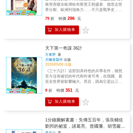
中汲取智慧，找到解決問題的靈感。如果說，
真實面貌，反思戰爭所帶來的破壞、惶恐與別
衝突吞噬全歐洲哈布斯堡王朝盛衰、德意志世
你只是把《三十六計》當作一本軍事作戰書，
離。★各界佳評★這是一部極其詳盡而博學的
界分裂、歐洲列強角力……不只是戰爭史，更
那就有點可惜了。因為，這本書在講謀略時又
著作，閃爍著智慧的洞見，充滿精闢的戰略分
是看懂近代歐洲秩序如何形成的經典之作▎從
蘊含了很多哲理。每一個計謀的成功應用，其
296
79
折
特價
元
析。──英國歷史學家泰勒（A. J. P. Taylor）這
一場戰爭，看見帝國崩解的根源本書不只是一
背後暗藏的都是我們大多數人都會有的弱點。
是一部經過多年殫思竭慮的成熟作品，它將成
本敘述戰役與軍事行動的戰史作品，更是一部
學習用計謀的同時更應該克服自己的弱點，避
加入購物車
為第二次世界大戰史的代表典範……書中充滿
從制度、宗教與國際政治層層追索戰爭根源的
免掉入計策的陷阱是很重要的一點。這是《三
「李德哈特主義」──戰車戰的龐大洪流、彈性
歷史著作。作者在前言中便指出，他關心的不
十六計》這本書帶給我們的重要啟示，也是當
的縱深防禦、間接路線、後勤上的過分伸展法
只是事件本身，而是神聖羅馬帝國為何始終無
代人要修煉的智慧之一。本書將《三十六計》
則、同時追求雙重目標，以使敵人備多力
法形成穩固的國家整體，並試圖從帝國憲政結
天下第一奇謀 36計
中的內容透過漫畫的形式展現給大家。區別於
分……李德哈特不僅是戰略的倡導者與批評
構、諸侯分權、皇權衰弱與宗教包容的變化，
純文字枯燥乏味的描述，採用漫畫科普的形式
方東野
著
者，更是第一流的偉大史家。──《經濟學人》
說明三十年戰爭如何一步步醞釀成形。全書因
講述書中的內容，更符合當今人們的閱讀喜
天蠍座製作
出版
（Economist）李德哈特的《第二次世界大戰戰
此不僅寫戰爭，更是在描寫一個政治共同體長
2026/05/06 出版
好。在本書中，多以舉例的方式，將每一個計
史》不僅是部卓越的軍事分析鉅著，也是一本
期失衡後的全面崩解。▎以長期視角解釋戰爭
謀在歷史上的應用也一併介紹，更直觀深入地
《三十六計》這部別具特色的兵學名作，雖然
富於同情心和獨創思想的作品。──《星期電訊
爆發作者並未直接從1618年寫起，而是先回溯
剖析了《三十六計》的內容。接下來，就讓我
至今沒有確切的年代和作者可考，在我國、甚
報》（Sunday Telegraph）
神聖羅馬帝國的制度基礎與宗教改革後的裂
們走進《三十六計》的世界吧！
至全世界卻影響極大。而且，因為它是以三十
痕，讓讀者理解三十年戰爭並非突如其來的災
六個人們所熟知的成語作為計名，易懂易記，
351
難，而是經過長期累積後爆發的結果。書中細
9
折
特價
元
便於應用，所以它比其它任何一部古代兵書都
緻分析《奧格斯堡和約》的局限、教產世俗化
更具有群眾性，可說是家喻戶曉，婦幼皆知。
的爭議、天主教與新教諸侯之間的對立，以及
加入購物車
國際知名漢學家、瑞士的勝雅律說：「中國人
帝國議會與司法體系無法真正調和衝突的困
開闢的智謀學——《三十六計》，是一個既深
境。從波希米亞危機、布拉格扔出窗外事件，
邃又廣袤的天地。在這個天地裡，充滿著知識
到波希米亞王位之爭與德意志各邦的捲入，讀
可樂，我這個西方人雖然只是品嘗了其中點
1分鐘圖解素書：失傳五百年，張良輔佐
者可以清楚看到，一場原本看似地方性的衝
滴，已深感其味無窮，現在可以說是欲罷不
劉邦的祕笈，諸葛亮、曾國藩、胡雪巖奉
突，如何逐漸演變為席捲中歐的大規模戰爭。
能。」可見，《三十六計》不僅是中華民族的
為指南，一本逆天改命、翻身致富、讀懂
▎從德意志內亂擴大為歐洲權力重整隨著戰事
黃石公
著