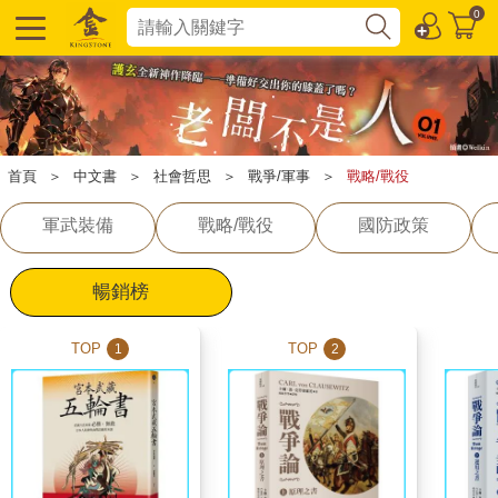
0
首頁
＞
中文書
＞
社會哲思
＞
戰爭/軍事
＞
戰略/戰役
軍武裝備
戰略/戰役
國防政策
暢銷榜
TOP
TOP
1
2