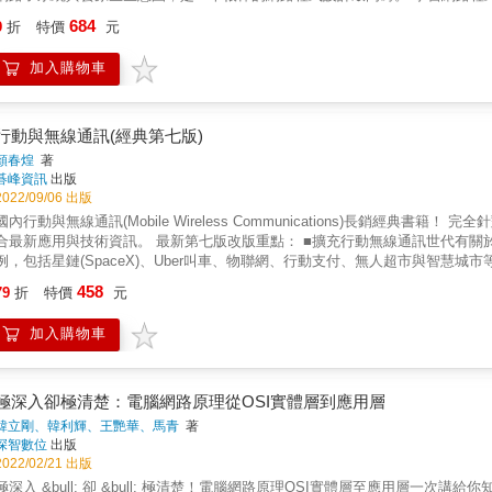
經從傳統的封閉式硬體與軟體生態邁向開放架構、開放介面的設計。因此，開發者
684
9
折
特價
元
路，甚至是使用 Linux 網路子系統的幾項核心技術加速資料層的傳輸。 透過核心網路學習微服務架構的設計思想 核心網路是極度複雜的網路程
式，現有的 3GPP 規格書提出的 5G 核心網路架構也與微服務架構的概念
加入購物車
路打造成雲原生應用程式。 化繁為簡！筆者帶你學習如何閱讀規格書 本書將會簡單介紹幾個核心網路中常見的工作流程，以及每個流程中常見
的參數，讓讀者可以快速的了解核心網路的運作原理、降低日後閱讀規格書的學習門檻。 從開放原始碼專案學習大型軟體開發技
交通大學資工系團隊開發的開放原始碼專案 &ndash; free5GC 作為核
相關開發工具的詳細介紹 為了讓讀者能快速的上手，筆者會針對 free5GC
行動與無線通訊(經典第七版)
了：Go 語言（注重在並行程式與網路程式設計的部分）、容器化技術（包含 Docker 與
顏春煌
著
書中所分享的知識和經驗，是他在學習和實踐中的珍貴心得。對於想入門5G核心網路技術的讀者們，這本書將是你的最佳選擇。－
碁峰資訊
出版
薪科技主管｜Tim 這本書從核心網路的演進和基本的核心網路的網路元件介紹，鉅細靡遺的勾劃出5G核心網路的架構，並且將其對開源軟體
2022/09/06 出版
的熱情和豐富的開發經驗，對三個重要的5G核心網路的網路元件實作做了詳細
行動與無線通訊(Mobile Wireless Communications)長銷經典書籍！ 完全針對行動與無線通訊主題所設計，廣泛且精要地探討相關內容，並結
。－－國立陽明交通大學 資訊學院 副教授｜陳健 強烈推薦這本書給所有尋求深入了解 5G 核心網路的讀者。希望台灣有越來越多的技術人才能
新應用與技術資訊。 最新第七版改版重點： ■擴充行動無線通訊世代有關於5G與6G的介紹，闡述設計上的考量。 ■新增無線通訊的應用實
夠投入到 5G 產業，為 5G 國家隊貢獻一份心力。－－國立陽明交通大學 資訊
例，包括星鏈(SpaceX)、Uber叫車、物聯網、行動支付、無人超市與智慧城市等。 ■更新有關於無線區域網路(WLAN)協定的介紹，涵蓋Wi-
E 802.11ax。 ■因應行動支付的趨勢，擴充短距離無線通訊技術的介紹。 重點特色： ■解開電磁波的迷思：無線通訊帶來的方便是大家所喜愛
458
79
折
特價
元
的，但是電磁波的生物效應卻也是眾人的隱憂，所以建立正確的認知是很重要的。 ■通訊的原理：詳細介紹訊號(signal)、調變(modulation
存取(multiple access)技術有詳細的介紹，樹立通訊原理的專業背景。 ■認識無線通訊的術語：行動與無線通訊裡的專業術語多而分岐，像1G、
加入購物車
2G、3G、4G、5G與6G代表什麼？合作式通訊與中繼技術有什麼用途？什麼是無線寬頻
的環境：生活環境中，經常看得到天線；但是我們可能很少去注意。本書提供基地台、無線基地台與天線塔台等無線通訊設施
的圖片與解說，以及無線通訊改良工程的介紹，引導了解這些生活中的鄰居。 ■行動與無線通訊的應用：您可能常會聽到，但卻不一定了解，本書
介紹相關應用與開發技術，如SMS、MMS、MVPN、公眾無線區域網路(Public Wir
極深入卻極清楚：電腦網路原理從OSI實體層到應用層
題。 ■行動與無線通訊的資安問題：闡述KRACK對於WPA2安全協定的威脅。深入說明行動化安全防護的問題，如：BOYD、CYOD與
韓立剛、韓利輝、王艷華、馬青
著
COPE的使用導入模式，以及MDM與MAM等行動載具的安全管理機制。 ■行動與無線通訊的相關技術、環境以及應用開發：大家一定都聽過
深智數位
出版
APP，或是雲端服務，這些新發展都跟行動與無線通訊技術有關。 ■書前提供課本導讀，可以在正式學習前，就有全盤的概念及學習方向；而書末
2022/02/21 出版
則附有完整索引及無線通訊辭典，方便快速查詢專有名詞、術語與概念。 ■內文適時補充相關知識、新訊與思考活動，能增加學習廣度；而章末另
極深入 &bull; 卻 &bull; 極清楚！電腦網路原理OSI實體層至應用層一次講給你知！ 20 世紀，國際標準組織（International Organization