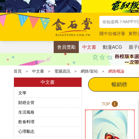
國中自修評量
東野
唯紅花綻放
奧德賽
會員獎勵
中文書
動漫ACG
親子
首頁
＞
中文書
＞
電腦資訊
＞
網路/架站
＞
網路概論
中文書
暢銷榜
文學
財經企管
TOP
1
生活風格
飲食料理
心理勵志