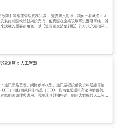
就安裝好相關軟體就架設完成，但實際在企業現場可沒那麼單純，與
業來說極其重要的角色，以【雙頁圖文清楚對照】的方式介紹相關重
建置上因應這些新議題？本書將列舉常見的對內、對外伺服器，讓您
還原工作....等重要維運管理知識。 期盼本書能對有
助！ 本書特色 ●採雙頁圖文對照，每個主
Teaming、Clustering、負載平衡等因應故障的技術 ●遠端管理、系統更新、定期備份&hellip;等維護管理工作
雲端運算 x 人工智慧
括：通訊網路基礎、網路參考模型、通訊基礎設備及資料通訊導論
星（LEO）相較傳統同步衛星（GEO）具備低延遲與高速傳輸優勢。
是網際網路原理與應用、雲端運算與物聯網、網路大數據與人工智慧
學習過程降低負擔，一開始會先介紹網路入門與創新應用，包括：通
希望快速建立各種網路的基礎知識，有了這些知識背景後，接下來的
念及技術。在廣域網路單元中，本次改版新增「低軌道衛星網路—
（GEO）具備低延遲與高速傳輸優勢，並簡述其三層網路架構與在偏遠
排，則會談到網路分層架構的精神，其中要介紹的主題包括：IP
詢流程、DHCP 觀念與運作流程、ARP 與 ICMP 等，在這些單元中