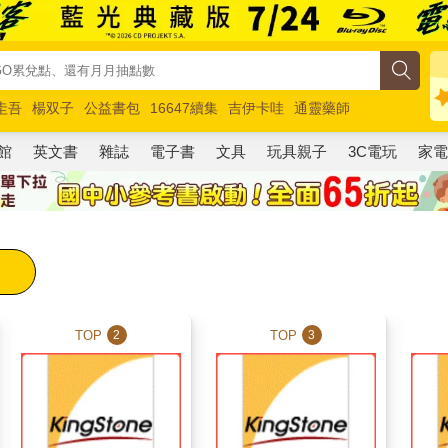
圭吾
楊双子
公益書包
16647續集
吉伊卡哇
通靈藥師
路邊攤新作
馬斯克
玩具總動員5
超慢跑
館
英文書
雜誌
電子書
文具
玩具親子
3C電玩
家
TOP
TOP
2
3