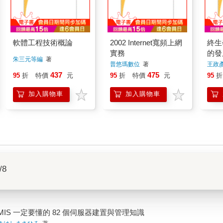
軟體工程技術概論
2002 Internet寬頻上網
終生
實務
的發
朱三元等編
著
普悠瑪數位
著
王政
437
475
95
折
特價
元
95
折
特價
元
95
折
加入購物車
加入購物車
/8
MIS 一定要懂的 82 個伺服器建置與管理知識