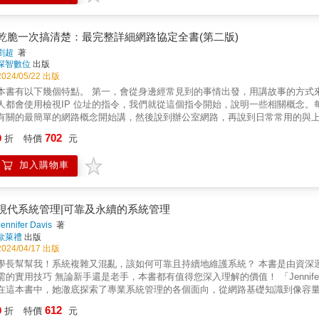
章，教師可依學期進度按章節順序進行教學，而「資訊部落」和「操作實例」
【提供用書教師相關的教學資源】
乾脆一次搞清楚：最完整詳細網路協定全書(第二版)
劉超
著
深智數位
出版
2024/05/22 出版
有以下幾個特點。 第一，會從身邊經常見到的事情出發，用講故事的方式來說明各種協定，然後慢慢擴大到不熟悉的領域。舉例來說，每個
人都會使用檢視IP 位址的指令，我們就從這個指令開始，說明一些相關概念
有關的最簡單的網路概念開始講，然後說到辦公室網路，再說到日常常用的與
生的資料中心。說到這裡的時候，很多概念已經在前面的「宿舍」和「辦公室」的實例中都
702
9
折
特價
元
訊協定時會更加接近使用場景，將各個層次的關係串連起來，而非孤立地說明
講，卻很少講層與層之間的關係。舉例來說，我們在學習路由式通訊協定的時
加入購物車
是什麼關係呢？再舉例來說，我們在真實的網路通訊中造訪一個網站、進行一次支付
什麼？這些內容本書都會逐一說明。 第三，在說明完各個層次的協定之後，會說明如何在目前熱門領域（例如雲端運算、容器和微服務）中使
用這些協定。透過學習本書，讀者一方面可以了解這些網路通訊協定的真實應
步加深對於網路通訊協定的了解。 透過學習本書，讀者一方面可以了解這些網路通訊協定的真實應用場景，另一方面也可以透過上手使用雲端
現代系統管理|可靠及永續的系統管理
運算、容器、微服務來進一步加深對於網路通訊協定的了解。 &
Jennifer Davis
著
歐萊禮
出版
2024/04/17 出版
學長幫幫我！系統複雜又混亂，該如何可靠且持續地維護系統？ 本書是由資深運營工程
需的實用技巧 無論新手還是老手，本書都有值得您深入理解的價值！ 「Jenni
在這本書中，她澈底探索了專業系統管理的各個面向，從網路基礎知識到像容
這條路上已走了數十年，這裡都有值得學習的東西。」 — Amy Tobey Equ
612
9
折
特價
元
務的演進，該如何可靠且持續地維護系統呢？在這本實用指南中，作者Jennifer