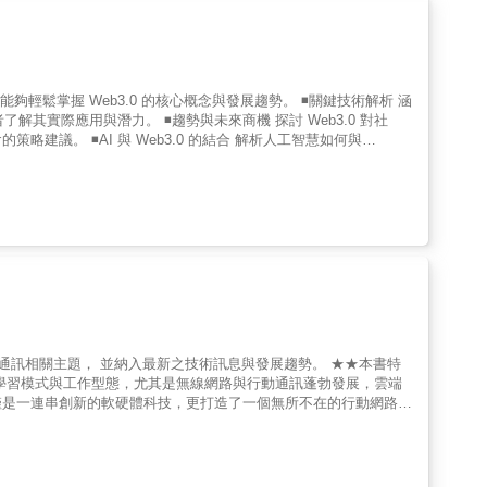
許幫助大家更深入網路概論的分層架構的核心理論。在本書最後則會
端運算與物聯網、網路大數據與人工智慧等。希望這本難易適中的網
解的知識。❖本書特色❖★快速建立網路基礎知識有線區域網路、無
的發展與未來、UTP 與 TCP 協定、DNS 運作架構及査詢流程、
、網路管理、雲端運算與物聯網、大數據與人工智慧。★低軌道衛星
能夠輕鬆掌握 Web3.0 的核心概念與發展趨勢。 ◾關鍵技術解析 涵
網際網路基礎建設趨勢❖適用讀者❖☛欲全面瞭解網路概論的入門讀者☛希
者了解其實際應用與潛力。 ◾趨勢與未來商機 探討 Web3.0 對社
課程的師生
議。 ◾AI 與 Web3.0 的結合 解析人工智慧如何與
與挑戰 不僅介紹技術優勢，也剖析當前 Web3.0 發展面臨的挑戰，
，也適合對 Web3.0 充滿好奇的讀者，帶領你一探未來數位世
 時代，到強調個人數據主權與去中心化應用的 Web3.0。本書深入
關鍵技術，並剖析 Web3.0 如何重塑數位經濟、社交媒體、數據
的讀者而言，本書是不可或缺的指南。
通訊相關主題， 並納入最新之技術訊息與發展趨勢。 ★★本書特
學習模式與工作型態，尤其是無線網路與行動通訊蓬勃發展，雲端
僅是一連串創新的軟硬體科技，更打造了一個無所不在的行動網路平
要的議題，例如無線個人網路(藍牙、ZigBee、UWB)、近距離
t)、5G(5G NR)、5G Advanced、雲端運算的服務模式與部署模式、物聯
掌握最新的資訊脈動。 ★★教學建議★★ 本書適合作為大專院校
、「網路類型」、「通訊協定」和「網路管理」，並細分成15