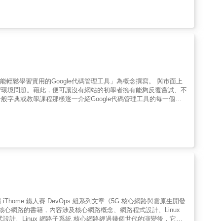
務的細節，還分享了系統管理的技術、實踐和決策背景，讓您能夠
索系統基本原理，理性思考您的選擇，並了解各個組件如何相互連接
‧組建系統：定義您的系統，最終以可重複且一致的方式自動化（並
‧監控系統：識別監控策略、評估當前的監控工具和框架，並管理監
可持續性
能輕鬆學習實用的Google代碼管理工具」為概念撰寫。 與市面上
習環境問題。藉此，便可讓沒有網站的初學者擁有能夠反覆嘗試、不
字典或教學課程那樣逐一介紹Google代碼管理工具的每一個功
能。我們希望各位先學會基本雛形，慢慢地培養出Google代碼
應用方法。 同時理解行銷與技術，並透過橋接及融合兩者來創造
但預計今後其需求與必要性將日益增長。而對於想成為行銷技術人員