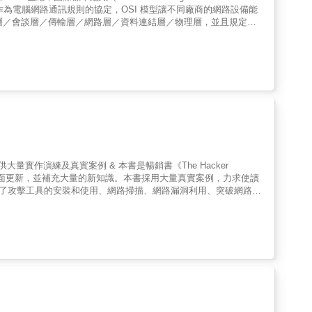
／展現層／會談層／傳輸層／網路層／資料連結層／物理層，並且規定每
依次是傳輸層、網路層、資料連結層、物理層，將其他較為抽象的
I標準 ★ 最先近的IPv6 &mdash;&mdash; 物聯網就靠這個用不完的IP位址來達成
容進行全面更新，並補充大量的新知識。本書採用大量真實案例，力求使讀
蓋了攻擊工具的安裝和使用、網路掃描、網路漏洞利用、突破網路、
試企業組織
，例如：您的事件應變團隊是否配備應有的工具、技術以及專責人員
是紅隊人員進行測試、驗證的目的。 & 本書將全面升
被捕獲的攻擊手法&mdash;&mdash;找尋初始進入點、漏洞
書適合網路資安從業人員以及對駭客