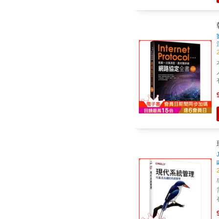
本書
做
一