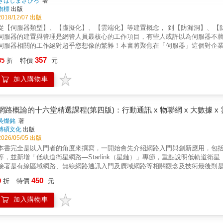
きはしまさひろ
著
旗標
出版
2018/12/07 出版
從【伺服器類型】、【虛擬化】、【雲端化】等建置概念， 到【防漏洞】、【防故障】等維運管理實務知識， 雙頁圖文對照，讓你一看就懂！ &
伺服器的建置與管理是網管人員最核心的工作項目，有些人或許以為伺服器不
伺服器相關的工作絕對超乎您想像的繁雜！本書將聚焦在「伺服器」這個對企
例如，有些伺服器是只在企業內部運作、有些則是對外公開營運，這兩種當中就涵蓋多達數十種的伺服器類型，該如何選擇？此外目前
357
85
折
特價
元
虛擬化、雲端化等 IT 技術持續發展，網管人員該如何與時俱進、在伺服器的
整認識其用途以及建置時必須注意的要點。 伺服器建置完成後，之後的維運管理工作更是重中之重，因為企業伺服器哪怕故障個 10 秒就可能造
加入購物車
成重大損失！本書也將大幅介紹預防伺服器故障、伺服器的資安防護、平時的效能監控、備份
心從事 IT 工作的新鮮人、MIS 網管人員、以及任何想了解伺服器建置前、中、後各種知識的讀者有所幫
都精心設計滿滿一整頁的圖解說明，讓你一看就懂！ ●企業內部、對外營運伺服器的建置與管理知識 ●建置地點、型態、硬體規格、系統類型的
選擇重點 ●RAID、
網路概論的十六堂精選課程(第四版)：行動通訊 x 物聯網 x 大數據 x 
吳燦銘
著
博碩文化
出版
2026/05/05 出版
本書完全是以入門者的角度來撰寫，一開始會先介紹網路入門與創新應用，包
等，並新增「低軌道衛星網路—Starlink（星鏈）」專節，重點說明低軌道衛
接著是有線區域網路、無線網路通訊入門及廣域網路等相關觀念及技術最後則
等相關議題，內容全面而完善。本書完全是以入門者的角度來撰寫，為了幫助
450
9
折
特價
元
訊網路基礎、網路參考模型、通訊基礎設備及資料通訊導論等，這些單元就是
單元，就會為各位介紹有線區域網路、無線網路通訊入門及廣域網路等相關觀
加入購物車
Starlink（星鏈）」專節，重點說明低軌道衛星（LEO）相較傳統同步衛星
地區、海空通訊及災害應用，同時點出成本與太空垃圾等挑戰。接下來的章節安
位址封包與路由、IPv6 的發展與未來、UTP 與TCP 協定、DNS 運作架構及查