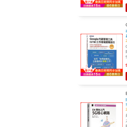
最
之亂彈