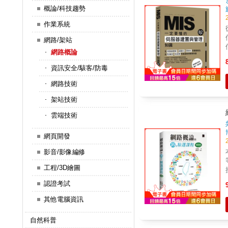
概論/科技趨勢
作業系統
網路/架站
網路概論
要知識。 
資訊安全/駭客/防毒
完
網路技術
架站技術
題
雲端技術
網頁開發
影音/影像編修
工程/3D繪圖
認證考試
其他電腦資訊
自然科普