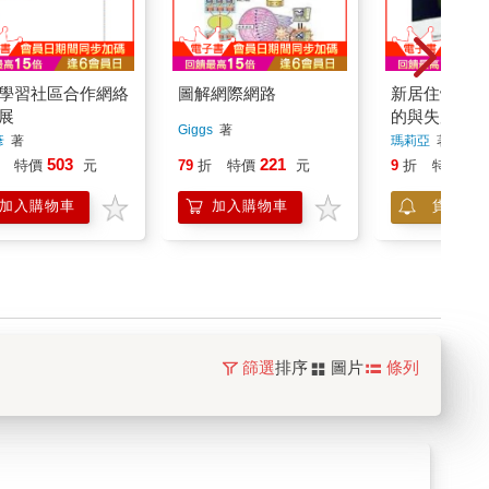
學習社區合作網絡
圖解網際網路
新居住體：電
展
的與失序的建
Giggs
著
彥
著
瑪莉亞
著
503
221
21
特價
元
79
折
特價
元
9
折
特價
加入購物車
加入購物車
貨到通
篩選
排序
圖片
條列