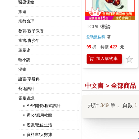
醫療保健
旅遊
宗教命理
TCP/IP概論
教育/親子教養
悠瑪數位科
著
童書/青少年
427
95
折
特價
元
羅曼史
加入購物車
輕小說
漫畫
語言/字辭典
中文書 > 全部商品
藝術設計
電腦資訊
共計
349
筆， 頁數
1
APP開發/程式設計
辦公/應用軟體
遊戲/數位生活
資料庫/大數據