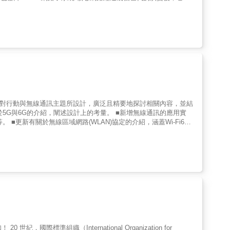
們才有機會以常見的程式語言配合 SDN、NFV 技術開發核心網
十分相似，這讓我們在開發上能夠借鑒微服務架構的核心精神，將核心
巧 本書使用陽明
心網路範例的教材，透過導讀其原始程式碼將核心網路的抽象概念具現化。
 目前使用到的技術或是雲原生開發生態圈的技術進行介紹，主要包含
 Kubernetes）、CICD 工具、Linux系統的基本知識。 專
的描述，使讀者不只是了解原理，還可以知道實際的程式如何撰
學院 講座教授兼院長｜陳志成 &
Fi6與
)與多重
（WiBB，Wireless Broadband）上網？書中都有清楚的解
eless LAN) 、WiMAX、LTE、NFC、RFID、行動定位與行動
 for