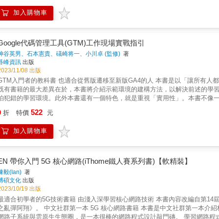
重可操作性的開發人員指引明確的方向。 本書不僅關注於每一種可用工具和服
加入購物車
理解各種選擇，並決定何者對您的系統最為適合。 本書內容： ‧系統推論：探
‧實踐方式：透過實踐提高系統的可靠性和持續性，減少技術演進對認知的影響 
測試）系統基礎設施，從而降低維護成本（無論是金錢成本還是人力成本！） 
控資料 ‧系統擴展：透過容量規劃、具有彈性的值班方式和強化應變能力來提高
Google代碼管理工具(GTM)工作現場實戰指引
神谷英男、石本憲貴、礒崎将一、小川卓 (監修)
著
碁峰資訊
出版
2023/11/08 出版
GTM入門者的教科書 也適合從舊版遷移至新版GA4的人 本書是以「讓所有人都
既有書籍的最大差異在於，本書將介紹示範環境的建構方法，以解決前述的學
怕犯錯的學習環境。此外本書還有一個特色，就是重視「實用性」。本書不像一般
能，而是精心挑選實務上常用的例子來加以說明。所以不會提及一般很少用到的功
522
9
折
特價
元
管理工具的核心知識與技術。如此一來，各位就能夠自行設定、查詢各式各樣的
綜效的專業人士稱為「行銷技術人員」。這是個尚未被廣泛認識的專業領域，
加入購物車
的人來說，Google代碼管理工具就是跨出第一步的最合適工具。
EN 帶你入門 5G 核心網路(iThome鐵人賽系列書)【軟精裝】
陳毅(Ian)
著
博碩文化
出版
2023/10/19 出版
適合初學者的5G技術書籍 由淺入深學習核心網路技術 本書內容改編自第14屆 iThome 鐵人賽 DevOps 組系列文章《5G 核心網路與雲原生開發
阿翔》。 中文社群第一本 5G 核心網路書籍 本書是中文社群第一本介紹核心網路的書籍，內容涉及核心網路概念、網路程式設計、Linux
網路子系統與雲原生生態圈，是一本很棒的網路程式設計敲門磚。 學習網路程式設計、Linux 網路子系統 核心網路經過幾個世代的演變後，它已