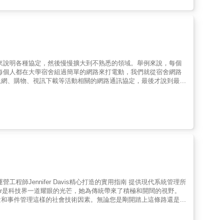
專欄可供選擇性教學，亦可由學生自行研讀，培養自主學習的能力。
。每個人都在大學宿舍組過簡單的網路來打電動，我們就從宿舍網路
上網、購物、視訊下載等活動相關的網路通訊協定，最後才說到最陌
出現過，因此更容易接受和了解。 第二，說明網路通
某個概念。常見的電腦網路課程常常會按照網路分層，一層一層地
候，在真實場景中，這麼多的演算法和二層是什麼關係呢？和四層又
，那麼在TCP 三次驗證的時候，IP 層在做什麼？ MAC 層在
用場景，另一方面也可以透過上手使用雲端運算、容器、微服務來進
師Jennifer Davis精心打造的實用指南 提供現代系統管理所
fer是科技界一道耀眼的光芒，她為傳統帶來了積極和開闊的視野。
量和事件管理這樣的社會技術因素。無論您是剛開踏上這條路還是在
inix資深首席工程師 系統基本上是複雜且混亂的。隨著技術、工具和服
 Davis詳細描述現代場景、環境、實踐和技術，為系統管理員和注