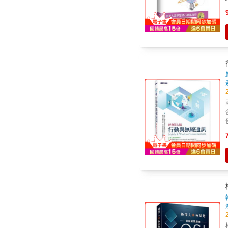
網
業推薦 作者在
－禾
國內
寫
合最
IEE
說。 ■了解無線通訊
商務等主