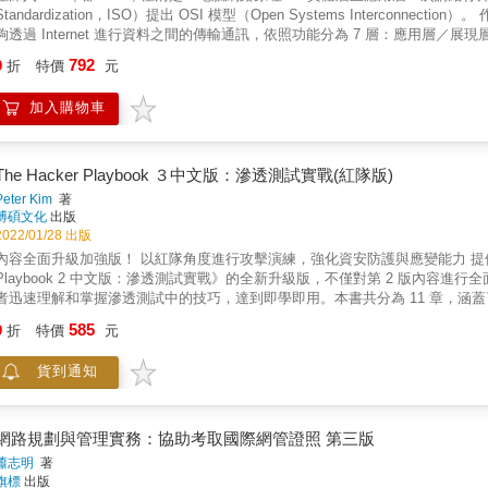
附常見問答集及自我評量，可供分組互動或進行練習。
tandardization，ISO）提出 OSI 模型（Open Systems Interconnection）。 作為電腦網路通訊規則的協定，OSI 模型讓不同廠商的網路設備能
夠透過 Internet 進行資料之間的傳輸通訊，依照功能分為 7 層：應用層
規範與實現的功能。 ．．． ▅▆▇ 開門見山 本書打破常規，直接從應用程式通訊使用的協定切入，由於應用層協定可見、可操作、比較具
792
9
折
特價
元
體，因此本書先從應用層協定開始講解，接著依照協定分層高至低順序講解，
SI 參考模型、IPv6、網路安全放至後面章節講解。 ．．． ▅▆▇ 深入並清楚的DETAILS！ 本書著重說明電腦網路通訊過程與各層級協定的細
加入購物車
節，亦清晰地陳述如何設定網路裝置來驗證原理，以及所學理論可應用之處。 ．．． ▅▆▇ 本書重點 ★ 路由器／交換機／Hub：長得一樣，功
 ★ 讓你從零基礎了解網路上資料是如何傳送的 ★ 介紹應用層的常用協定，包括FTP、HTTP、SMTP/POP3等 ★ 介紹傳輸層，如
CP/IP、UDP、IP位址及子網路劃分 ★ 靜態路由/動態路由、路由表、標準Windows的指令 ★ 網路層介紹、IP、ICMP、IGMP、ARP ★ 資料連
結層、物理層、光纖、銅線、CAT5/6/7/8、OS
The Hacker Playbook ３中文版：滲透測試實戰(紅隊版)
Peter Kim
著
博碩文化
出版
2022/01/28 出版
全面升級加強版！ 以紅隊角度進行攻擊演練，強化資安防護與應變能力 提供大量實作演練及真實案例 & 本書是暢銷書《The Hacker
Playbook 2 中文版：滲透測試實戰》的全新升級版，不僅對第 2 版內
者迅速理解和掌握滲透測試中的技巧，達到即學即用。本書共分為 11 章，涵
實體存取攻擊、規避防毒軟體偵測、破解密碼的相關技巧以及如何撰寫分析報告等。 紅隊的工作是模擬真實世界的進階攻擊，以測
585
9
折
特價
元
在偵測、應變方面的速度與能力，並提供分析報告，讓企業組織掌握問題所在
來進行偵測並緩解攻擊？他們需要花多久時間來執行這些任務，以及是否解決了問題？這就
貨到通知
級您的駭客技術、攻擊流程和路徑。內容聚焦於真實案例和攻擊，並向您展示各種不會
利用、自訂惡意軟體、持續性潛伏，以及橫向移動。打造火力升級的紅隊攻擊，突破防線，成功達陣！ & 本
技術感興趣的愛好者閱讀，並可作為大學資訊安全專業師生的參考書。
網路規劃與管理實務：協助考取國際網管證照 第三版
蕭志明
著
旗標
出版