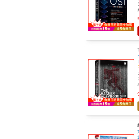
S
一層
O
能卻不同！
T
內容