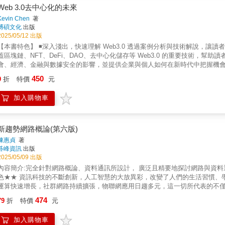
會逐一談論到這些網路協定內涵與應用、封包格式，以及實作原理的展現，期
Web 3.0去中心化的未來
介紹最新網際網路原理與應用、網路與資訊安全導論、網路管理相關議題、雲
Kevin Chen
著
路概論，可以符合網路概論課程入門教材的需求，以幫助各位學習這些不易理
博碩文化
出版
線網路通訊入門、廣域網路。★深入網路分層架構核心IP 位址封包與路由、IPv6 
2025/05/12 出版
DHCP 觀念與運作流程、ARP 與 ICMP。★最新網路原理與應用資訊安全
【本書特色】 ◾深入淺出，快速理解 Web3.0 透過案例分析與技術解說，讓讀者
（LEO）與 Starlink 網路架構低延遲高速傳輸的全球連網技術、新世代
蓋區塊鏈、NFT、DeFi、DAO、去中心化儲存等 Web3.0 的重要技術，幫助讀
望系統性學習最新網路技術運用的相關從業人員☛大專院校修習網路概論相關
會、經濟、金融與數據安全的影響，並提供企業與個人如何在新時代中把握機會的策略建
Web3.0 技術融合，推動數位身分、資料治理與個性化體驗的發展。 ◾實戰應用
450
9
折
特價
元
包括技術限制、監管風險及用戶教育等議題。 這本書不僅適合科技從業者、投資者
界的無限可能。 本書全面解析網際網路的進化歷程，從以平台為核心的 Web2.0
加入購物車
探討區塊鏈、智慧合約、去中心化金融（DeFi）、去中心化自治組織（DAO）等
隱私及人工智慧的應用場景。對於希望理解 Web3.0 趨勢，並尋找未來商機
新趨勢網路概論(第六版)
陳惠貞
著
碁峰資訊
出版
2025/05/09 出版
內容簡介:完全針對網路概論、資料通訊所設計， 廣泛且精要地探討網路與資料
色★★ 資訊科技的不斷創新，人工智慧的大放異彩，改變了人們的生活習慣、
運算快速增長，社群網路持續擴張，物聯網應用日趨多元，這一切所代表的不
台。 針對這些變革，本書除了涵蓋網路與資訊通訊的核心知識，更深入探討許多重
474
79
折
特價
元
無線通訊技術(RFID、NFC)、無線區域網路(Wi-Fi 6/6E/7/8、Wi-Fi Direc
網的架構與應用、資訊安全、無線網路安全等，讓讀者擁有扎實的學理基礎，並
加入購物車
的課程教材，以及專業技術人員自學之用。內容共分成四篇，包括「網路基礎」