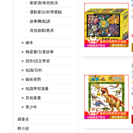
家家酒/角色扮演
運動童玩/科學實驗
故事機/點讀
其他遊戲/教具
繪本
橋梁書/兒童故事
寫作/語文學習
知識/百科
藝術美勞
知識學習漫畫
其他童書
青少年
羅曼史
輕小說