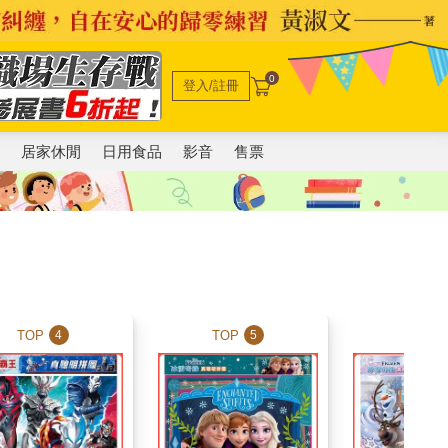
0
登入/註冊
電
居家休閒
日用食品
影音
售票
TOP
TOP
TOP
4
5