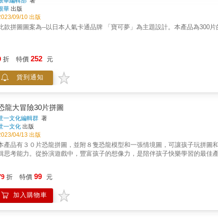
根華編輯部
著
根華
出版
2023/09/10 出版
此款拼圖圖案為--以日本人氣卡通品牌 「寶可夢」為主題設計。本產品為30
252
9
折
特價
元
貨到通知
恐龍大冒險30片拼圖
世一文化編輯群
著
世一文化
出版
2023/04/13 出版
本產品有３０片恐龍拼圖，並附８隻恐龍模型和一張情境圖，可讓孩子玩拼圖
輯思考能力。從扮演遊戲中，豐富孩子的想像力，是陪伴孩子快樂學習的最佳
99
79
折
特價
元
加入購物車