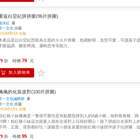
重返白堊紀拼拼樂(96片拼圖)
孫沐紅
著
世一文化
出版
2019/08/16 出版
本產品是以白堊紀恐龍為主題的９６片拼圖，色調鮮明，造型可愛，可讓孩子
手眼協調、圖形辨識、邏輯思考等能力。
79
79
折
特價
元
加入購物車
佩佩的化裝派對(100片拼圖)
世一文化編輯群
著
世一文化
出版
2019/01/01 出版
粉紅豬小妹佩佩是一隻很可愛但是有點愛指揮別人的4歲小豬，他和爸爸豬、媽
對啊！粉紅豬小妹這次跟家人朋友在派對上玩得好開心！除了拼組出在派對上的
不同，正面、背面都好玩！讓最受小朋友喜愛的粉紅豬小妹陪伴孩子玩拼圖，
養專注力與耐心，開發孩子的無限潛能！
95
79
折
特價
元