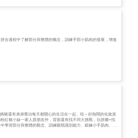
從拼合過程中了解部分與整體的概念，訓練手部小肌肉的發展，增進
 媽豬還有弟弟喬治每天都開心的生活在一起。哇～好熱鬧的化妝派
粉紅豬小妹一家人跟朋友外，背面還有找不同大挑戰，玩拼圖+找
從中學習部分與整體的觀念、訓練眼睛識別能力、鍛鍊小手肌肉、培