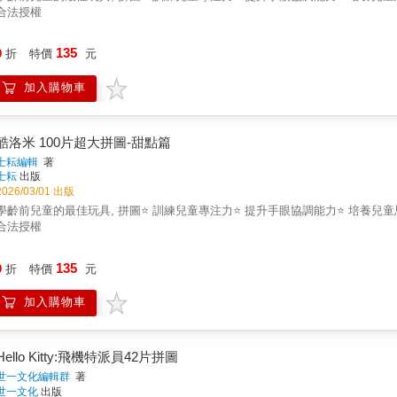
合法授權
135
9
折
特價
元
加入購物車
酷洛米 100片超大拼圖-甜點篇
士耘編輯
著
士耘
出版
2026/03/01 出版
學齡前兒童的最佳玩具, 拼圖⭐ 訓練兒童專注力⭐ 提升手眼協調能力⭐ 培養兒童
合法授權
135
9
折
特價
元
加入購物車
Hello Kitty:飛機特派員42片拼圖
世一文化編輯群
著
世一文化
出版