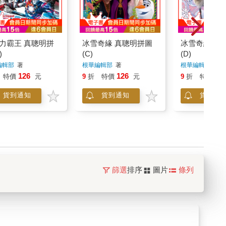
力霸王 真聰明拼
冰雪奇緣 真聰明拼圖
冰雪奇緣 真
)
(C)
(D)
編輯部
著
根華編輯部
著
根華編輯部
著
126
126
12
特價
元
9
折
特價
元
9
折
特價
貨到通知
貨到通知
貨到通
篩選
排序
圖片
條列