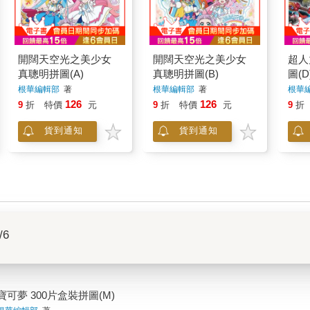
開闊天空光之美少女
開闊天空光之美少女
超人
真聰明拼圖(A)
真聰明拼圖(B)
圖(D
根華編輯部
著
根華編輯部
著
根華
126
126
9
折
特價
元
9
折
特價
元
9
折
貨到通知
貨到通知
/6
寶可夢 300片盒裝拼圖(M)