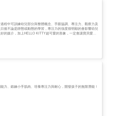
拼圖組合過程中可訓練幼兒部分與整體概念、手眼協調、專注力、觀察力及
貝日後不論是靜態或動態的學習，專注力的強度很明顯的會影響幼兒
媒介，加上HELLO KITTY超可愛的形象，一定會讓寶貝愛不
要吝嗇讚美喔!這款拼圖遊戲不只 能在過程中加強專注力，也是增進
別能力、鍛鍊小手肌肉、培養專注力與耐心，開發孩子的無限潛能！