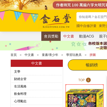
國中自修評量
東野
唯紅花綻放
奧德賽
會員獎勵
中文書
動漫ACG
親子
首頁
＞
中文書
＞
童書/青少年
＞
學習玩教具
＞
拼圖
中文書
暢銷榜
文學
財經企管
TOP
1
生活風格
飲食料理
心理勵志