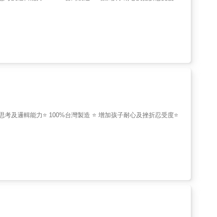
思考及邏輯能力⭐ 100%台灣製造 ⭐ 增加孩子耐心及挫折忍受度⭐