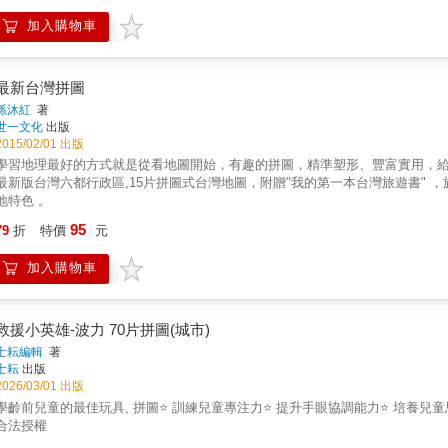
加入購物車
最新台灣拼圖
孫沐紅
著
世一文化
出版
2015/02/01 出版
學習地理最好的方式就是從看地圖開始，有趣的拼圖，精準塑形、豐富實用，給孩子最
最新版台灣六都行政區,15片拼圖式台灣地圖，附贈"我的第一本台灣旅遊書"
地特色 。
95
79
折
特價
元
加入購物車
救援小英雄-波力 70片拼圖(城市)
士耘編輯
著
士耘
出版
2026/03/01 出版
學齡前兒童的最佳玩具, 拼圖⭐ 訓練兒童專注力⭐ 提升手眼協調能力⭐ 培養兒童
合法授權