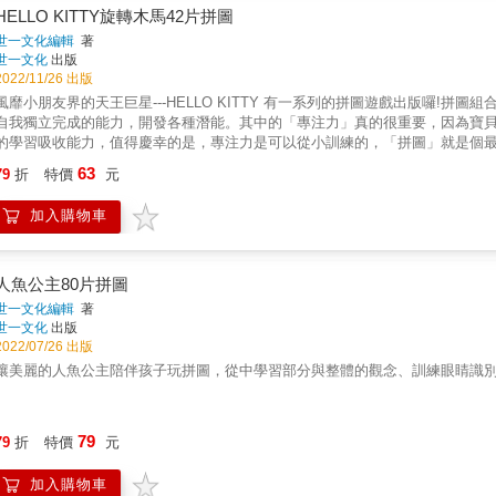
HELLO KITTY旋轉木馬42片拼圖
世一文化編輯
著
世一文化
出版
2022/11/26 出版
風靡小朋友界的天王巨星---HELLO KITTY 有一系列的拼圖遊戲出版囉!
自我獨立完成的能力，開發各種潛能。其中的「專注力」真的很重要，因為寶
的學習吸收能力，值得慶幸的是，專注力是可以從小訓練的，「拼圖」就是個最好的
釋手，遊戲過程中如果寶貝有不 會的情況出現，爸媽可以小小提醒一下，更不
63
79
折
特價
元
親子互動的最棒學習教具。
加入購物車
人魚公主80片拼圖
世一文化編輯
著
世一文化
出版
2022/07/26 出版
讓美麗的人魚公主陪伴孩子玩拼圖，從中學習部分與整體的觀念、訓練眼睛識
79
79
折
特價
元
加入購物車