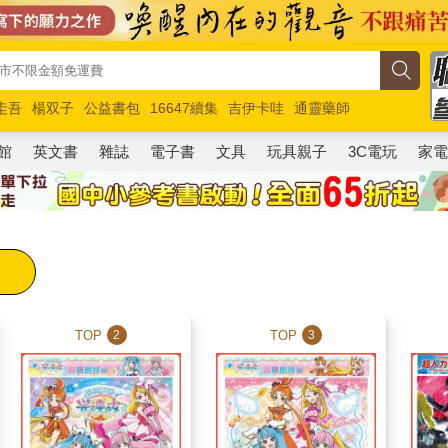
圭吾
楊双子
公益書包
16647續集
吉伊卡哇
通靈藥師
路邊攤新作
馬斯克
玩具總動員5
超慢跑
館
英文書
雜誌
電子書
文具
玩具親子
3C電玩
家
TOP
TOP
2
3