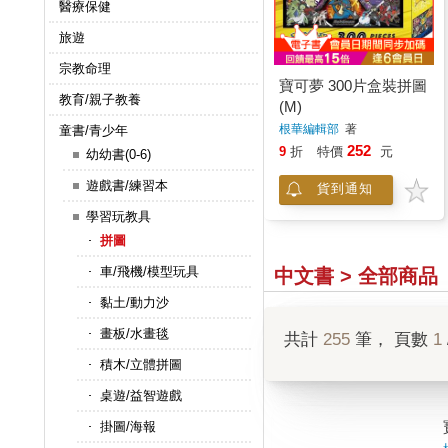
醫療保健
旅遊
宗教命理
寶可夢 300片盒裝拼圖
教育/親子教養
(M)
根華編輯部
著
童書/青少年
252
9
折
特價
元
幼幼書(0-6)
遊戲書/練習本
貨到通知
學習玩教具
拼圖
車/飛機/模型玩具
中文書 > 全部商品
黏土/動力沙
畫板/水畫毯
共計
255
筆， 頁數
1
積木/立體拼圖
桌遊/益智遊戲
掛圖/海報