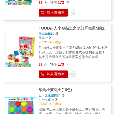
173
的科學環境。 【內容物】 6包史萊姆、繽紛閃
69
折
特價
元
後，讓親子或是朋友間扮家家酒，或是自行發
亮配件
想遊戲！做黏土時需要運用手部與眼睛配合，
加入購物車
能加強手眼協調，為日後書寫能力打好基礎。
產品色彩鮮明，能在玩耍時由家長帶領認識顏
色，促進視覺發展、認知，每一個捏的動作都
需要先思考，並非只是玩樂，能發展孩子的智
FOOD超人小麥黏土之夢幻蛋糕屋*新版
力，越玩越聰明！注意事項：●此黏土的主要成
風車編輯群
著
分為小麥。如果出現過敏現象，請找醫生診
風車
出版
斷。●使用後，請將黏土放入回容器，蓋子為密
2023/03/22 出版
封設計，關緊並妥善保管。●容器毀損易造成黏
Food超人小麥黏土之夢幻蛋糕屋內附4色黏土及
土變硬，請勿繼續使用。●黏土表面有時會有白
13款工具，讓孩子創作出各式各樣的小蛋糕！
色的結晶，純粹是鹽分，請安心使用。●手上有
黏土是最適合培養孩童豐富想像力的遊戲，還
傷口時，請勿使用本產品。●為避免破損或故
能養成專注力，此系列黏土還能在製作完成
173
障，請勿過度施力於附屬之道具。●請一起保存
69
折
特價
元
後，讓親子或是朋友間扮家家酒，或是自行發
此注意項目與黏土。
想遊戲！做黏土時需要運用手部與眼睛配合，
加入購物車
能加強手眼協調，為日後書寫能力打好基礎。
產品色彩鮮明，能在玩耍時由家長帶領認識顏
色，促進視覺發展、認知，每一個捏的動作都
需要先思考，並非只是玩樂，能發展孩子的智
繽紛小麥黏土(16色)
力，越玩越聰明！注意事項：●此黏土的主要成
世一文化編輯群
著
分為小麥。如果出現過敏現象，請找醫生診
世一文化
出版
斷。●使用後，請將黏土放入回容器，蓋子為密
2023/01/13 出版
封設計，關緊並妥善保管。●容器毀損易造成黏
選用50公克大罐包裝小麥黏土，共有白色、深
土變硬，請勿繼續使用。●黏土表面有時會有白
藍、淺藍、橙色、深綠、淺綠、粉紅、銀灰、