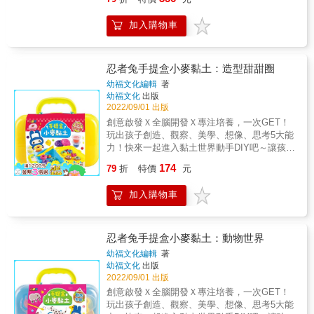
揉捏，輕鬆混色。自由發揮想像力及創造力，
展：藉由捏塑過程刺激腦部，建構各種概念增
來體驗創作的樂趣，輕鬆變化出各種可愛動
進動作與肌肉的協調性。★開發空間想像能
加入購物車
物，創造屬於自己的動物園吧！孩子的力氣較
力：用黏土創作是具有豐富的想像創意空間，
小，藉由揉捏柔軟的黏土，在玩的過程中就能
能讓幼兒體驗各種創作。★增進親子互動交
訓練的手指力量；而不同的揉搓方法，讓大小
流：黏土遊戲能拉近親子間的距離，更是與孩
肌肉都可以充分運動，為將來學習握筆練字打
忍者兔手提盒小麥黏土：造型甜甜圈
子互動溝通的最佳時機。
好基礎，運筆時更順暢。內容物：▲8色小麥黏
幼福文化編輯
著
土：紅色、黃色、藍色、綠色、白色、橙色、
幼福文化
出版
咖啡色、粉紅色（上蓋附模型）▲20件模具：
2022/09/01 出版
動物壓模 × 3、造型空心印模 × 6、滾輪 × 1、
創意啟發Ｘ全腦開發Ｘ專注培養，一次GET！
刀子 × 3、造型壓花器 × 1、造型壓花器模具 ×
玩出孩子創造、觀察、美學、想像、思考5大能
2、剪刀 × 1、3D立體模具 × 3▲示範說明書產
力！快來一起進入黏土世界動手DIY吧～讓孩子
品特色：★培養認知與創作力：訓練幼兒認識
從遊戲中越玩越聰明！開啟動手DIY的興趣。全
174
色彩與調色的基本理論，啟發創作出不同特色
79
折
特價
元
系列共6款甜蜜棒棒糖、動物世界、歡樂下午茶
作品。★激發手腦並用發展：藉由捏塑過程刺
等超可愛黏土主題，透過遊戲提升創造力、觀
激腦部，建構各種概念增進動作與肌肉的協調
加入購物車
察力和美感能力。在玩樂的過程中，連帶激發
性。★開發空間想像能力：用黏土創作是具有
大腦潛力，黏土遊戲就是爸媽空閒時光的最佳
豐富的想像創意空間，能讓幼兒體驗各種創
神隊友。不管下大雨、大太陽、寒流，一盒放
作。★增進親子互動交流：黏土遊戲能拉近親
家裡，孩子永遠不無聊！★全系列共有6款受孩
忍者兔手提盒小麥黏土：動物世界
子間的距離，更是與孩子互動溝通的最佳時
子歡迎的黏土主題，怎麼玩都玩不膩有餐桌上
幼福文化編輯
著
機。
常吃到的美味食物、甜蜜蛋糕，天上飛的、地
幼福文化
出版
上爬的動物世界，還有好開心的各種下午茶餐
2022/09/01 出版
點主題，統統都在這個系列，讓孩子再也不會
創意啟發Ｘ全腦開發Ｘ專注培養，一次GET！
喊無聊！★輕輕鬆鬆完成多樣作品，創意捏法
玩出孩子創造、觀察、美學、想像、思考5大能
玩不膩偷偷告訴你，學會捏「球形」就能做出