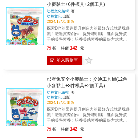
力，從遊戲中落實跨領域的學習。★在家就能
小麥黏土+6件模具+2個工具)
戲可以玩！◎內附雕刻工具與四種顏色的黏
當個小小藝術家，體驗揉捏、按壓、搓揉不同
土，重複使用不浪費遊戲組內附雕刻工具，輔
幼福文化編輯
著
的黏土造型，創造豐富獨一無二的作品。★玩
助雕刻造型；四種顏色（綠、紅、黃、藍）的
幼福文化
出版
黏土是兒童表達自我的方式，不但可以強化小
黏土可重複使用，有創意又環保。使用後記得
2024/12/01 出版
肌肉的靈活度，更有助於啟發對於色彩的認知
蓋上蓋子，黏土才不會乾掉喔！
探索DIY的樂趣提升創造力的最好方式就是玩遊
力！【內容物】12色小麥黏土、8件模具、2個
戲！透過實際創作，提升聰明腦，進而提升孩
工具◎商品顏色請依實際內容物為準。 ◎使
子的美學素養！培養美感素養的最好方式就是
用前後請清洗手部，並禁止食用。
以孩子的生活為核心，鼓勵他們運用感官去觀
142
79
折
特價
元
察和探索DIY的變化，並在不斷的手作過程中，
完成屬於自己獨一無二的作品，從平面到立
加入購物車
體、五顏六色的小麥粘土以及各式各樣的工具
化為創作的媒介及素材，鼓勵孩子動手實作，
搭起無限想像力與美感素養之間的橋樑。 ★在
遊戲中提升對美的感受力，在實作中發揮想像
忍者兔安全小麥黏土：交通工具桶(12色
力，從遊戲中落實跨領域的學習。★在家就能
小麥黏土+8件模具+2個工具)
當個小小藝術家，體驗揉捏、按壓、搓揉不同
幼福文化編輯
著
的黏土造型，創造豐富獨一無二的作品。★玩
幼福文化
出版
黏土是兒童表達自我的方式，不但可以強化小
2024/12/01 出版
肌肉的靈活度，更有助於啟發對於色彩的認知
探索DIY的樂趣提升創造力的最好方式就是玩遊
力！【內容物】12色小麥黏土、6件模具、2個
戲！透過實際創作，提升聰明腦，進而提升孩
工具◎商品顏色請依實際內容物為準。 ◎使
子的美學素養！培養美感素養的最好方式就是
用前後請清洗手部，並禁止食用。
以孩子的生活為核心，鼓勵他們運用感官去觀
142
79
折
特價
元
察和探索DIY的變化，並在不斷的手作過程中，
完成屬於自己獨一無二的作品，從平面到立