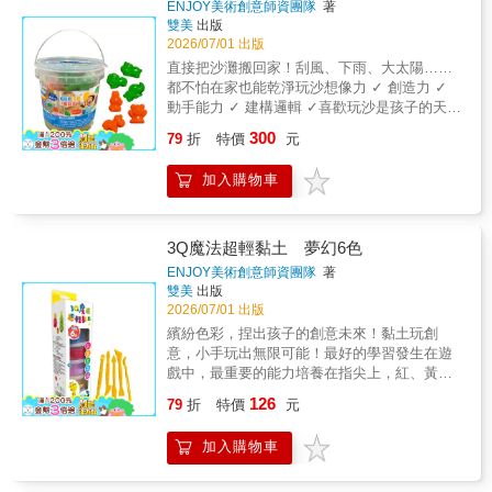
ENJOY美術創意師資團隊
著
沙子不亂飛，玩沙範圍剛剛好✔ 貼心收納箱 →
雙美
出版
玩完自己收，媽媽不用煩是黏土，也是沙！最
2026/07/01 出版
佳黃金比例調配具流動性，可隨意塑形不變
直接把沙灘搬回家！刮風、下雨、大太陽……
乾、可重複玩 → 超高CP值！擔心大太陽玩到
都不怕在家也能乾淨玩沙想像力 ✓ 創造力 ✓
中暑？ → 免出門下雨天不能玩沙？ → 免煩惱
動手能力 ✓ 建構邏輯 ✓喜歡玩沙是孩子的天
現在在家就能開心玩沙！動力沙乾淨不黏手，
性，做沙雕、劃沙畫、壓印模、捏造型、模具
300
可相互吸附，輕鬆將散落的沙子收拾乾淨。貼
79
折
特價
元
取型！內附6個動物模型，獅子、大象、兔
心附上收納箱，順便養成收納好習慣！✅ 通過
子……用動力沙蓋一座自己的動物園，多種玩
ST安全玩具檢驗合格無毒、無異味、不傷手為
加入購物車
法，激發孩子的無限潛能！是黏土，也是沙！
孩子打造一個專屬的「安全沙灘」【注意事
最佳黃金比例調配具流動性，可隨意塑形不變
項・保留原版】1. 本產品請勿加水使用。2. 初
乾、可重複玩 → 超高CP值！擔心大太陽玩到
次使用因包裝關係，可能會有結塊現象為正常
中暑？ → 免出門下雨天不能玩沙？ → 免煩惱
3Q魔法超輕黏土 夢幻6色
狀況，請家長先幫忙捏散開始使用。3. 請放置
現在在家就能開心玩沙！動力沙乾淨不黏手，
ENJOY美術創意師資團隊
著
於乾燥處，避免潮濕，若潮濕請用吹風機吹
可相互吸附，輕鬆將散落的沙子收拾乾淨。貼
雙美
出版
乾。✅ 安全有保障：通過ST檢驗，無毒無異味
心附上收納桶，順便養成收納好習慣！✅ 通過
2026/07/01 出版
✅ 重複玩不變乾：買一次玩很久，超高CP值✅
ST安全玩具檢驗無毒、無異味、不傷手為孩子
繽紛色彩，捏出孩子的創意未來！黏土玩創
乾淨不黏手：玩耍後不黏手，媽媽不用洗半天
打造一個專屬的「安全沙灘」【注意事項・保
意，小手玩出無限可能！最好的學習發生在遊
✅ 可塑性強：隨意塑形，拉絲動感✅ 玩法多
留原版】1. 本產品請勿加水使用。2. 初次使用
戲中，最重要的能力培養在指尖上，紅、黃、
樣：模具取型、沙雕、沙畫，激發創造力✅ 貼
因包裝關係，可能會有結塊現象為正常狀況，
綠、藍、紫、白，快用6色黏土+5件實用工具
心收納桶： 養成孩子自己收玩具的好習慣✅ 不
126
請家長先幫忙捏散開始使用。3. 請放置於乾燥
79
折
特價
元
組，輕鬆做出獨一無二的創作吧！全面開發孩
受天氣限制：颳風下雨大太陽，在家就能玩
處，避免潮濕，若潮濕請用吹風機吹乾。4. 本
子的3Q聰明力！✅ IQ智力發展• 邏輯思考：從
產品已通過玩具安全檢驗合格，請安心使用。
加入購物車
步驟理解到創作規劃• 空間概念：平面到立體的
✅ 安全有保障：通過ST檢驗，無毒無異味✅ 重
轉換練習• 問題解決：面對創作挑戰的思考訓練
複玩不變乾：買一次玩很久，超高CP值✅ 乾淨
✅ EQ情緒發展 • 耐心培養：從開始到完成的堅