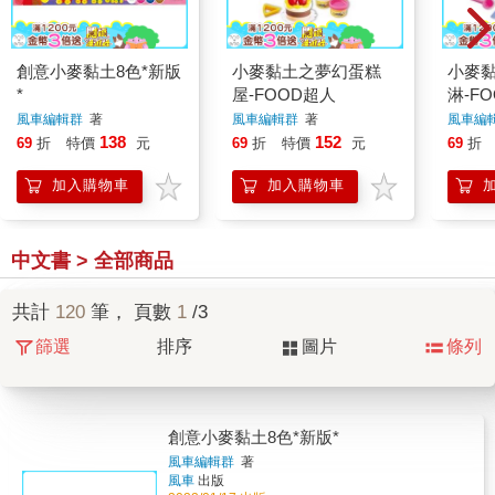
創意小麥黏土8色*新版
小麥黏土之夢幻蛋糕
小麥
*
屋-FOOD超人
淋-F
風車編輯群
著
風車編輯群
著
風車編
138
152
69
折
特價
元
69
折
特價
元
69
折
加入購物車
加入購物車
中文書 > 全部商品
共計
120
筆， 頁數
1
/3
篩選
排序
圖片
條列
創意小麥黏土8色*新版*
風車編輯群
著
風車
出版