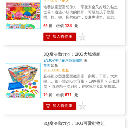
2022/01/17 出版
培養孩童豐富想像力，享受安全又好玩的黏土
世界！透過小肌肉的操作，可幫助孩子從壓、
揉、捏、握、搓的動作，發展專注力、意志
力、想像力及創造力；從手眼協調到空間想
138
69
折
特價
元
像，多次嘗試和變化，將能達到藝術智能的培
養。本產品為通過安全檢驗的無毒黏土，讓孩
加入購物車
子玩得安心又安全，家長也放心。●此黏土的主
要成分為小麥。如果出現過敏現象，請找醫生
診斷。●使用後，請將黏土放入回容器，蓋子為
密封設計，關緊並妥善保管。●容器毀損易造成
3Q魔法動力沙：2KG大城堡組
黏土變硬，請勿繼續使用。●黏土表面有時會有
ENJOY美術創意師資團隊
著
白色的結晶，純粹是鹽分，請安心使用。●手上
雙美
出版
有傷口時，請勿使用本產品。●請一起保存此注
2026/08/01 出版
意項目與黏土。
直接把沙灘遊樂園搬回家！刮風、下雨、大太
陽……都不怕2KG大容量 × 19件模具 × 充氣沙
盤 × 收納箱一次到位，在家就能蓋出夢想城
堡！ 想像力 ✓ 創造力 ✓ 動手能力 ✓ 建構邏輯
671
79
折
特價
元
✓ 專注力 ✓喜歡玩沙是孩子的天性，做沙雕、
蓋城堡、挖護城河、壓印模、捏造型、劃沙
加入購物車
畫……多種玩法，激發孩子的無限潛能！2KG
大沙量 + 19件模具 = 無限種創意組合！ ✔
2KG魔法動力沙（原色） → 大容量，怎麼玩都
夠✔ 19件綜合造型模具組 → 城堡、海洋動
3Q魔法動力沙：1KG可愛動物組
物、交通工具……款式最多✔ 超大充氣沙盤 →