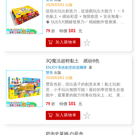
盒和簡明易懂的黏土教學，每顆都是作品的展
2026/03/01 出版
示舞台，也是珍貴的成長記錄， 變成房間要裡
從指尖玩出創造力，從遊戲玩出大能力！ ✨ 6
最可愛的創意擺飾，讓孩子輕鬆達成「創作→
色黏土 × 繽紛彩蛋 × 無限創意 × 安全無毒✨
完成→展示」的完整成就感體驗！＊適用年
🧠 玩出5大關鍵發展力✅ 精細動作發展揉、
齡：3歲以上⚠️ 貼心提醒使用後請密封保存，建
捏、搓、壓、切等動作，全面訓練手部小肌肉
101
議用保鮮膜包裹後放入夾鏈袋。🎨 色彩啟蒙．
79
折
特價
元
群✅ 專注力養成從構思到完成作品的創過程，
激發創造力✅ 12色飽和原色黏土｜紅、黃、
自然培養耐心與專注力✅ 空間邏輯思維引道孩
藍、綠、橘、粉紅、淡藍、深綠、白、紫、咖
加入購物車
子從平面到立體創作，建立基礎空間概念與幾
啡、黑，滿足所有創作想像✅ 自由混色實驗｜
何認知✅ 問題解決能力在「如何做出我想要的
教孩子玩色彩魔法，創造獨特色彩✅ 視覺美感
形狀？」的探索中，培養試錯精神與解決問題
培養｜鮮豔色彩刺激視覺發展，培養藝術感知
的思考力✅ 創意思考表達將天馬行空的想像，
3Q魔法超輕黏土 繽紛8色
🖐️ 安全柔軟．玩得安心✅ 天然小麥成分｜無毒
化為具體作品，建立自信與表達能力玩樂 × 收
ENJOY美術創意師資團隊
著
安全，通過ST安全檢驗認證✅ 柔軟配方｜質地
納 × 展示 三合一設計搭配色彩亮麗的蛋型收納
雙美
出版
柔軟好塑形不黏手✅ 持久保濕｜密封保存可重
盒和簡明易懂的黏土教學，每顆都是作品的展
2026/03/01 出版
複使用📚 步驟教學．輕鬆上手✅ 圖解教學手冊
示舞台，也是珍貴的成長記錄， 變成房間要裡
豐富色彩，捏出孩子的創意未來！黏土玩創
｜簡單步驟，上手零壓力✅ 創意啟發範例｜不
最可愛的創意擺飾，讓孩子輕鬆達成「創作→
意，小手玩出無限可能！最好的學習發生在遊
局限模仿，鼓勵自由創作
完成→展示」的完整成就感體驗！＊適用年
戲中，最重要的能力培養在指尖上，紅、黃、
齡：3歲以上⚠️ 貼心提醒使用後請密封保存，建
綠、藍、粉、橘、紫、白，快用8色超輕黏土+5
101
議用保鮮膜包裹後放入夾鏈袋。🎨 色彩啟蒙．
79
折
特價
元
件實用工具組，輕鬆做出獨一無二的創作吧！
激發創造力✅ 6色飽和原色黏土｜紅、黃、藍、
全面開發孩子的3Q聰明力！✅ IQ智力發展• 邏
綠、白、紫，滿足所有創作想像✅ 自由混色實
加入購物車
輯思考：從步驟理解到創作規劃• 空間概念：平
驗｜教孩子玩色彩魔法，創造獨特色彩✅ 視覺
面到立體的轉換練習• 問題解決：面對創作挑戰
美感培養｜鮮豔色彩刺激視覺發展，培養藝術
的思考訓練✅ EQ情緒發展 • 耐心培養：從開始
感知🖐️ 安全柔軟．玩得安心✅ 天然小麥成分｜
到完成的堅持過程• 挫折忍受：修正與重來的正
奶泡史萊姆-白藍色