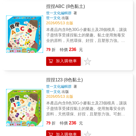
不黏手：玩耍後不黏手，媽媽不用洗半天✅ 可
持過程• 挫折忍受：修正與重來的正向態度• 成
捏捏ABC (8色黏土)
塑性強：隨意塑形，拉絲動感✅ 玩法多樣：模
就感建立：每件作品的自信累積✅ CQ創造力發
世一文化編輯群
著
具取型、沙雕、沙畫，激發創造力✅ 貼心收納
展• 想像力激發：把抽象想法變具體作品• 藝術
世一文化
出版
桶： 養成孩子自己收玩具的好習慣✅ 不受天氣
表達：色彩與造型的個人詮釋• 創新思維：「還
2026/05/13 出版
限制：颳風下雨大太陽，在家就能玩
能怎麼做？」的探索精神⚠️ 貼心提醒1. 使用後
本產品內含8色30G小麥黏土及28個模具，讓孩
請密封保存，建議用保鮮膜包裹後放入夾鏈袋
子盡情享受揉捏黏土的樂趣。黏土使用無毒安
2. 若黏土微乾，可加入少量乳液揉捏恢復柔軟
全的原料，天然環保、好捏，且塑形力強。可
四大核心特色1️⃣美感啟蒙✅ 色彩飽和＋自由混
創造出各式各樣的字母樣式及DIY創意造型。
236
色，創造無限色彩可能✅ 從配色到造型，培養
79
折
特價
元
藝術美感基礎✅ 質地柔軟、延展性高、好塑
形。2️⃣ 能力發展 × 多元訓練✅ 揉、搓、捏、
加入購物車
捍、壓，全面訓練小手肌肉✅ 平面到立體轉
換，訓練邏輯思考✅ 完成作品過程，自然培養
耐心及專注力3️⃣ 成就感培養✅ 1２款教學，上
捏捏123 (8色黏土)
手零壓力✅ 每完成一個作品，累積一份自信4️⃣
世一文化編輯群
著
安全安心✅ 通過ST安全玩具檢驗
世一文化
出版
2026/05/13 出版
本產品內含8色30G小麥黏土及23個模具，讓孩
子盡情享受揉捏黏土的樂趣。使用無毒安全的
原料，天然環保、好捏，且塑形力強。可創造
出各式各樣的數字樣式及DIY創意造型。
236
79
折
特價
元
加入購物車