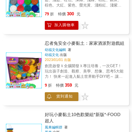
色的結晶，純粹是鹽分，請安心使用。●手上有
棕色、大紅、紫色、螢光黃、淺粉紅、淺紫、
傷口時，請勿使用本產品。●為避免破損或故
嫩紅、綠松，共16色。經過玩具檢驗中心檢
300
障，請勿過度施力於附屬之道具。●請一起保存
79
折
特價
元
測，無香精，產品環保、天然無毒。黏土好塑
此注意項目與黏土。
形、延展性佳，讓孩子在混色捏造黏土的過程
加入購物車
中，激發創作潛力，加強手部肌肉發展，培養
集中力、手眼協調力及配色能力，並豐富其想
像力！
忍者兔安全小麥黏土：家家酒派對遊戲組
幼福文化編輯
著
幼福文化
出版
2023/01/01 出版
創意啟發Ｘ全腦開發Ｘ專注培養，一次GET！
玩出孩子創造、觀察、美學、想像、思考5大能
力！ 快來一起進入黏土世界動手DIY吧～ 讓孩
子從遊戲中越玩越聰明！開啟動手DIY的興趣，
359
9
折
特價
元
透過遊戲提升創造力、觀察力和美感能力。在
玩樂的過程中，連帶激發大腦潛力，黏土遊戲
貨到通知
就是爸媽空閒時光的最佳神隊友。不管下大
雨、大太陽、寒流，一盒放家裡，孩子永遠不
無聊！ 【內容物】 5色小麥黏土、18件工具、1
本操作手冊 ★全系列共有2款受孩子歡迎的黏
好玩小麥黏土10色歡樂組*新版*-FOOD
土主題，怎麼玩都玩不膩 有餐桌上常吃到的義
超人
大利麵、美味披薩，還有好開心的各種下午茶
風車編輯群
著
餐點造型，統統都在這個系列，讓孩子再也不