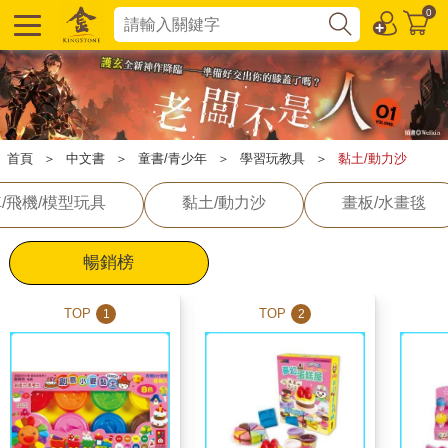
0
首頁
＞
中文書
＞
童書/青少年
＞
學習玩教具
＞
黏土/動力沙
/飛機/模型玩具
黏土/動力沙
畫板/水畫毯
暢銷榜
TOP
TOP
1
2