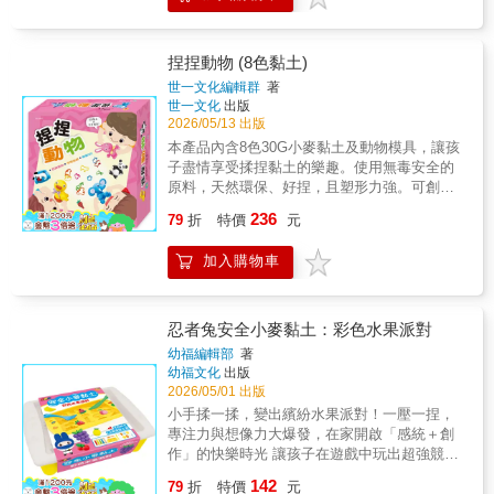
捏捏動物 (8色黏土)
世一文化編輯群
著
世一文化
出版
2026/05/13 出版
本產品內含8色30G小麥黏土及動物模具，讓孩
子盡情享受揉捏黏土的樂趣。使用無毒安全的
原料，天然環保、好捏，且塑形力強。可創造
出各式各樣的動物樣式及DIY創意造型。
236
79
折
特價
元
加入購物車
忍者兔安全小麥黏土：彩色水果派對
幼福編輯部
著
幼福文化
出版
2026/05/01 出版
小手揉一揉，變出繽紛水果派對！一壓一捏，
專注力與想像力大爆發，在家開啟「感統＋創
作」的快樂時光 讓孩子在遊戲中玩出超強競爭
力！這款「忍者兔安全小麥黏土：彩色水果派
142
79
折
特價
元
對」專為學齡前與低年級孩童設計，結合繽紛