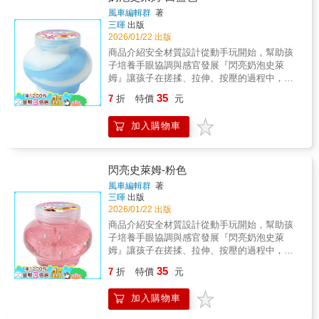
無毒安全，通過ST安全檢驗認證✅ 柔軟配方｜
向態度• 成就感建立：每件作品的自信累積✅
風車編輯群
著
質地柔軟好塑形不黏手✅ 持久保濕｜密封保存
CQ創造力發展• 想像力激發：把抽象想法變具
三暉
出版
可重複使用📚 步驟教學．輕鬆上手✅ 圖解教學
體作品• 藝術表達：色彩與造型的個人詮釋• 創
2026/01/22 出版
手冊｜簡單步驟，上手零壓力✅ 創意啟發範例
新思維：「還能怎麼做？」的探索精神⚠️ 貼心
商品介紹安全材質設計從動手玩開始，幫助孩
｜不局限模仿，鼓勵自由創作
提醒1. 使用後請密封保存，建議用保鮮膜包裹
子培養手眼協調與感官發展『閃亮奶泡史萊
後放入夾鏈袋若黏土微乾，可加入少量乳液揉
姆』讓孩子在搓揉、拉伸、按壓的過程中，感
捏恢復柔軟 四大核心特色1️⃣ 美感啟蒙✅ 色彩
受雙手與觸覺帶來的樂趣。透過反覆操作，不
35
飽和＋自由混色，創造無限色彩可能✅ 從配色
7
折
特價
元
僅能提升手部肌肉發展與手眼協調能力，也能
到造型，培養藝術美感基礎✅ 質地柔軟、延展
幫助孩子在遊戲中培養專注力與耐心。史萊姆
性高、好塑形。2️⃣ 能力發展 × 多元訓練✅ 揉、
加入購物車
的可塑性高，能自由變換形狀，鼓勵孩子發揮
搓、捏、捍、壓，全面訓練小手肌肉✅ 平面到
想像力，創造屬於自己的造型與玩法。在遊戲
立體轉換，訓練邏輯思考✅ 完成作品過程，自
過程中，孩子能自然地探索「觸感、形狀、變
然培養耐心及專注力3️⃣ 成就感培養✅ 1２款教
化」等基礎概念，讓學習融入日常玩樂之中。
閃亮史萊姆-粉色
學，上手零壓力✅ 每完成一個作品，累積一份
本產品貼心設計 兩種不同觸感的史萊姆，滿足
風車編輯群
著
自信4️⃣ 安全安心 ✅ 通過ST安全玩具檢驗
孩子多元的遊戲體驗：『閃亮史萊姆』質地柔
三暉
出版
軟、好塑形，適合捏、揉、壓，幫助訓練手部
2026/01/22 出版
力量與操作穩定度；『奶泡史萊姆』為 高含水
商品介紹安全材質設計從動手玩開始，幫助孩
量史萊姆，延展性佳、拉伸感明顯，觸感滑
子培養手眼協調與感官發展『閃亮奶泡史萊
順，適合體驗拉長、變形的趣味，帶來更豐富
姆』讓孩子在搓揉、拉伸、按壓的過程中，感
的感官刺激。 本產品通過 ST 玩具安全檢驗，
受雙手與觸覺帶來的樂趣。透過反覆操作，不
35
符合相關安全規範，材質安心無虞，適合兒童
7
折
特價
元
僅能提升手部肌肉發展與手眼協調能力，也能
遊戲使用。搭配柔軟觸感設計，讓孩子在安全
幫助孩子在遊戲中培養專注力與耐心。史萊姆
的環境中進行感官探索與創意遊戲。商品特色
加入購物車
的可塑性高，能自由變換形狀，鼓勵孩子發揮
感官發展訓練刺激觸覺發展，幫助培養手部控
想像力，創造屬於自己的造型與玩法。在遊戲