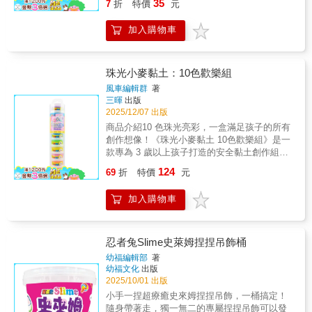
35
符合相關安全規範，材質安心無虞，適合兒童
7
折
特價
元
僅能提升手部肌肉發展與手眼協調能力，也能
動｜適合親子一起玩，增加互動時光
遊戲使用。搭配柔軟觸感設計，讓孩子在安全
幫助孩子在遊戲中培養專注力與耐心。史萊姆
的環境中進行感官探索與創意遊戲。商品特色
加入購物車
的可塑性高，能自由變換形狀，鼓勵孩子發揮
感官發展訓練刺激觸覺發展，幫助培養手部控
想像力，創造屬於自己的造型與玩法。在遊戲
制與感覺統合能力。 激發想像力可自由變化
過程中，孩子能自然地探索「觸感、形狀、變
造型，在遊戲中培養想像力與創作力。 舒壓
化」等基礎概念，讓學習融入日常玩樂之中。
珠光小麥黏土：10色歡樂組
放鬆體驗柔軟的觸感能幫助孩子放鬆情緒，提
本產品貼心設計 兩種不同觸感的史萊姆，滿足
風車編輯群
著
升專注力，適合靜態遊戲與親子互動。 安心
孩子多元的遊戲體驗：『閃亮史萊姆』質地柔
三暉
出版
安全設計通過 ST 玩具安全檢驗，材質安全無
軟、好塑形，適合捏、揉、壓，幫助訓練手部
2025/12/07 出版
虞，讓孩子玩得開心，家長更放心。商品功能•
力量與操作穩定度；『奶泡史萊姆』為 高含水
商品介紹10 色珠光亮彩，一盒滿足孩子的所有
感官刺激｜透過揉捏、拉伸訓練觸覺與手部感
量史萊姆，延展性佳、拉伸感明顯，觸感滑
創作想像！《珠光小麥黏土 10色歡樂組》是一
知• 手眼協調｜提升手部控制力與操作穩定度•
順，適合體驗拉長、變形的趣味，帶來更豐富
款專為 3 歲以上孩子打造的安全黏土創作組，
情緒舒緩｜舒壓療癒，幫助孩子放鬆心情• 創意
的感官刺激。 本產品通過 ST 玩具安全檢驗，
採用天然小麥為主要成分，質地柔軟、延展性
發揮｜自由變形，培養想像力與創造力• 親子互
124
符合相關安全規範，材質安心無虞，適合兒童
69
折
特價
元
佳，小手輕輕一捏即可塑形，讓孩子輕鬆把想
動｜適合親子一起玩，增加互動時光
遊戲使用。搭配柔軟觸感設計，讓孩子在安全
像變成可愛作品。本組合內含 10 色珠光亮彩黏
的環境中進行感官探索與創意遊戲。商品特色
加入購物車
土，每一款都帶有微微閃爍的珍珠光效果，讓
感官發展訓練刺激觸覺發展，幫助培養手部控
孩子在捏塑花朵、動物、食品或創意造型時更
制與感覺統合能力。 激發想像力可自由變化
加精緻、閃亮且具視覺魅力。黏土收納盒採獨
造型，在遊戲中培養想像力與創作力。 舒壓
立罐裝設計，顏色分明不混染，乾淨衛生，外
忍者兔Slime史萊姆捏捏吊飾桶
放鬆體驗柔軟的觸感能幫助孩子放鬆情緒，提
出攜帶也超方便。搭配 FOOD 超人可愛包裝，
幼福編輯部
著
升專注力，適合靜態遊戲與親子互動。 安心
讓孩子一拿到就愛不釋手，開心投入創作遊
幼福文化
出版
安全設計通過 ST 玩具安全檢驗，材質安全無
戲。不管是在家、幼兒園、才藝課、親子活
2025/10/01 出版
虞，讓孩子玩得開心，家長更放心。商品功能•
動，這套黏土都是激發孩子創造力與想像力的
小手一捏超療癒史來姆捏捏吊飾，一桶搞定！
感官刺激｜透過揉捏、拉伸訓練觸覺與手部感
最佳玩伴，陪孩子一起捏出繽紛的快樂小天
隨身帶著走，獨一無二的專屬捏捏吊飾可以發
知• 手眼協調｜提升手部控制力與操作穩定度•