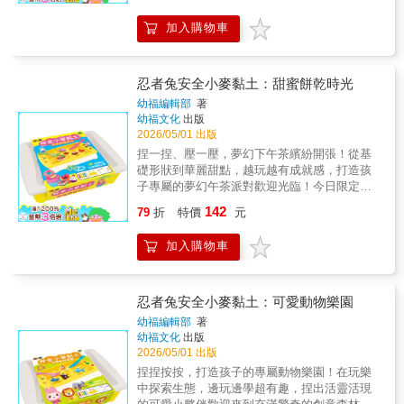
五色柔軟黏土與多樣化趣味模具。 從基礎的球
加入購物車
形、長條訓練，到進階的水果壓模造型，引導
孩子從平面到立體、從色彩到形狀，全方位探
索創作樂趣。透過揉、捏、壓、塑的指尖運
動，不只訓練精細動作，更能釋放無限想像
忍者兔安全小麥黏土：甜蜜餅乾時光
力，是爸媽最放心的居家陪玩神隊友！★觸覺
幼福編輯部
著
感統開發：透過柔軟黏土的揉捏觸感刺激，建
幼福文化
出版
立觸覺認知，穩定孩子的情緒。★精細動作鍛
2026/05/01 出版
鍊：從捏圓、搓條到精準壓模，強化手部肌肉
捏一捏、壓一壓，夢幻下午茶繽紛開張！從基
與手眼協調。★美感與創意啟蒙：自由混色、
礎形狀到華麗甜點，越玩越有成就感，打造孩
組合水果造型，激發與眾不同的創意思考。★
子專屬的夢幻午茶派對歡迎光臨！今日限定的
專注力養成遊戲：在沉浸式的創作過程中，培
創意甜點店正式營業。這款「忍者兔安全小麥
142
養耐心與解決問題的能力。【內容物】5色安心
79
折
特價
元
黏土：甜蜜餅乾時光」專為熱愛動手做的孩子
黏土、12款造型工具◎本產品為兒童黏土玩
設計，結合繽紛五色黏土與多樣化的甜點壓模
具，請勿食用。◎使用前後請清潔雙手，保持
加入購物車
工具。從香酥餅乾、繽紛甜甜圈到美味杯子蛋
產品衛生。◎產品顏色可能因拍攝光線或螢幕
糕，孩子能透過切、壓、疊、塑的職人手感，
顯色而有所差異，請以實品為準。
體驗製作甜點的樂趣。不僅能鍛鍊手部細微動
作，更能在色彩與形狀的層層堆疊中，建立與
忍者兔安全小麥黏土：可愛動物樂園
生俱來的美感力。快來陪孩子一起動動手，開
幼福編輯部
著
啟最有「味道」的創意時光！★五感整合開
幼福文化
出版
發：藉由柔軟黏土的塑形阻力與豐富色彩，同
2026/05/01 出版
步開發觸覺與視覺認知。★精細動作進階訓
捏捏按按，打造孩子的專屬動物樂園！在玩樂
練：使用餅乾模具與切壓工具，提升手眼協調
中探索生態，邊玩邊學超有趣，捏出活靈活現
與手部靈活度。★美學與配色啟蒙：引導孩子