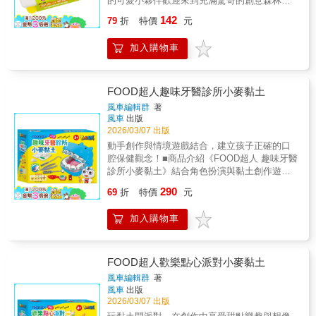
的可愛小夥伴歡迎來到充滿驚奇的創意森林！
學習配色與疊加裝飾，玩出與眾不同的生活美
這款「忍者兔安全小麥黏土：可愛動物樂園」
142
學。★生活模擬與情境連結：透過「甜點製
79
折
特價
元
結合繽紛五色黏土與多款超萌動物模具，是引
作」的角色扮演，模擬日常生活場景。【內容
發孩子好奇心的最佳媒介。從威武的小獅子、
物】5色安心黏土、12款造型工具◎本產品為兒
加入購物車
長鼻子大象到俏皮的小兔子，孩子能透過基礎
童黏土玩具，請勿食用。◎使用前後請清潔雙
的圓形與長條組合，進化到立體的動物形狀。
手，保持產品衛生。◎產品顏色可能因拍攝光
在指尖一揉一壓之間，不僅能賦予黏土生命
線或螢幕顯色而有所差異，請以實品為準。
力，更在創作中學習觀察生物特徵，開啟對大
FOOD超人趣味牙醫診所小麥黏土
自然的第一步認識。現在就讓小小管理員動
風車編輯群
著
手，蓋出一座充滿歡笑的繽紛動物園！★動物
風車
出版
認知與啟蒙：在塑形過程中認識不同動物的外
2026/03/07 出版
型特徵，將基礎認知立體化。★手部肌肉精準
動手創作與情境遊戲結合，建立孩子正確的口
發力：揉捏、搓揉與按壓模具，有效訓練指尖
腔保健觀念！■商品介紹《FOOD超人 趣味牙醫
小肌肉。★觀察力與細節養成：透過模仿與修
診所小麥黏土》結合角色扮演與黏土創作遊
潤，培養孩子捕捉形狀特點的敏銳度，讓作品
戲，讓孩子透過操作牙醫工具、製作牙齒模型
290
栩栩如生。★創造力與敘事想像：自由組合不
69
折
特價
元
與模擬看診情境，在遊戲中認識牙齒構造與口
同動物場景，編排屬於自己的樂園故事。【內
腔清潔的重要性。孩子可以替牙齒檢查、清潔
容物】5色安心黏土、12款造型工具◎本產品為
加入購物車
與修復，邊玩邊建立良好的生活習慣與健康觀
兒童黏土玩具，請勿食用。◎使用前後請清潔
念。柔軟安全的小麥黏土搭配多樣牙醫配件，
雙手，保持產品衛生。◎產品顏色可能因拍攝
鼓勵孩子自由創作與情境想像，在捏塑、按壓
光線或螢幕顯色而有所差異，請以實品為準。
與造型的過程中訓練手部精細動作與手眼協調
FOOD超人歡樂點心派對小麥黏土
能力，同時提升專注力與創造力。透過親子共
風車編輯群
著
玩與角色互動，讓學習不再只是說教，而是在
風車
出版
歡樂遊戲中自然養成愛護牙齒的好習慣。■商品
2026/03/07 出版
特色1.牙醫角色扮演體驗模擬真實牙醫診所情