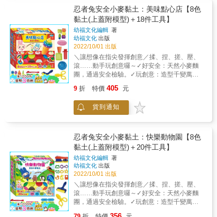
做，一步步變成堆沙高手，不管喜歡什麼造
忍者兔安全小麥黏土：美味點心店【8色
型，輕輕鬆鬆就能變化無窮，組合出自己喜歡
黏土(上蓋附模型)＋18件工具】
的作品，盡情發揮無限想像力。★激發創意、
幼福文化編輯
著
透過玩中學，讓左右腦均衡發展，除了訓練觸
幼福文化
出版
覺以及手部肌肉的運用之外，也能提升手眼協
2022/10/01 出版
調的能力，還可以刺激邏輯力和想像力！★透
＼讓想像在指尖發揮創意／揉、捏、搓、壓、
過不同的堆沙遊戲，多種玩法，思考如何堆疊
滾……動手玩創意囉～✓好安全：天然小麥麵
不同的場景造型、如何不用模具捏出不同形狀
團，通過安全檢驗。✓玩創意：造型千變萬
等，逐步建立判斷力、觀察力和規劃力。★當
化，發揮無窮想像力。✓易塑型：黏土柔軟好
完成作品之後，爸媽可以從旁引導孩子試著分
405
9
折
特價
元
揉捏，輕鬆混色。自由發揮想像力及創造力，
享，啟發口語表達力，透過簡單有趣的描述
來體驗創作的樂趣，輕鬆變化出各種好吃食
後，聯想創造出獨一無二的小故事。【內容
貨到通知
物，，一起來當個快樂小廚師吧！孩子的力氣
物】1.2公斤原色動力沙、隨機3件模具組
較小，藉由揉捏柔軟的黏土，在玩的過程中就
能訓練的手指力量；而不同的揉搓方法，讓大
小肌肉都可以充分運動，為將來學習握筆練字
忍者兔安全小麥黏土：快樂動物園【8色
打好基礎，運筆時更順暢。內容物：▲8色小麥
黏土(上蓋附模型)＋20件工具】
黏土：紅色、黃色、藍色、綠色、白色、橙
幼福文化編輯
著
色、咖啡色、粉紅色（上蓋附模型）▲18件模
幼福文化
出版
具：土司壓模 × 1、餐具 × 4、滾輪 × 1、刀子
2022/10/01 出版
× 3、食物壓模器 × 1、食物壓模器模具 × 3、
＼讓想像在指尖發揮創意／揉、捏、搓、壓、
剪刀 × 1、擠麵器 × 1、食物容器 × 2、造型盤
滾……動手玩創意囉～✓好安全：天然小麥麵
子 × 1▲示範說明書產品特色：★培養認知與創
團，通過安全檢驗。✓玩創意：造型千變萬
作力：訓練幼兒認識色彩與調色的基本理論，
化，發揮無窮想像力。✓易塑型：黏土柔軟好
啟發創作出不同特色作品。★激發手腦並用發
356
79
折
特價
元