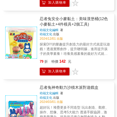
加入購物車
體、五顏六色的小麥粘土以及各式各樣的工具
化為創作的媒介及素材，鼓勵孩子動手實作，
搭起無限想像力與美感素養之間的橋樑。 ★在
遊戲中提升對美的感受力，在實作中發揮想像
忍者兔安全小麥黏土：美味漢堡桶(12色
力，從遊戲中落實跨領域的學習。★在家就能
小麥黏土+4件模具+2個工具)
當個小小藝術家，體驗揉捏、按壓、搓揉不同
幼福文化編輯
著
的黏土造型，創造豐富獨一無二的作品。★玩
幼福文化
出版
黏土是兒童表達自我的方式，不但可以強化小
2024/12/01 出版
肌肉的靈活度，更有助於啟發對於色彩的認知
探索DIY的樂趣提升創造力的最好方式就是玩遊
力！【內容物】12色小麥黏土、8件模具、2個
戲！透過實際創作，提升聰明腦，進而提升孩
工具◎商品顏色請依實際內容物為準。 ◎使
子的美學素養！培養美感素養的最好方式就是
用前後請清洗手部，並禁止食用。
以孩子的生活為核心，鼓勵他們運用感官去觀
142
79
折
特價
元
察和探索DIY的變化，並在不斷的手作過程中，
完成屬於自己獨一無二的作品，從平面到立
加入購物車
體、五顏六色的小麥粘土以及各式各樣的工具
化為創作的媒介及素材，鼓勵孩子動手實作，
搭起無限想像力與美感素養之間的橋樑。 ★在
遊戲中提升對美的感受力，在實作中發揮想像
忍者兔神奇動力沙積木派對遊戲盒
力，從遊戲中落實跨領域的學習。★在家就能
幼福文化編輯
著
當個小小藝術家，體驗揉捏、按壓、搓揉不同
幼福文化
出版
的黏土造型，創造豐富獨一無二的作品。★玩
2024/03/01 出版
黏土是兒童表達自我的方式，不但可以強化小
超好玩！堆疊更多不同造型 玩出創造、觀察、
肌肉的靈活度，更有助於啟發對於色彩的認知
操作、想像、思考5大能力 透過手眼協調，激
力！【內容物】12色小麥黏土、4件模具、2個
發美學潛力，提升孩子建立無限創造力 & 動力