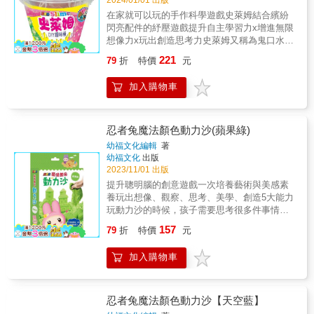
其他家家酒遊戲的道具等，創造多元玩法。★
在家就可以玩的手作科學遊戲史萊姆結合繽紛
捏出圓圓的甜甜圈，堆疊出翱翔中的小鳥……
閃亮配件的紓壓遊戲提升自主學習力x增進無限
還有更多好玩的黏土造型等著你來挖掘。★可
想像力x玩出創造思考力史萊姆又稱為鬼口水或
搭配模具壓出各式各樣的造型，也能用手捏出
鼻涕蟲，是一種介於液態和固體之間的黏土，
許許多多的形狀，滿足喜愛動手動腦的興趣。
221
79
折
特價
元
延展性強卻又不會過於黏手，可以在手上揉、
★將完成的可愛造型搭配出不同的場景，爸媽
捏之外，還可以將它拉扯或塑形。一桶玩出趣
也可以引導孩子表達創作的動機，提升口語表
加入購物車
味吹泡泡、甩一甩遊戲、挑戰美學力…這些有
達的能力。
趣的遊戲涵蓋了科學、美學、想像力，搭配色
彩繽紛的小配件，玩出大大的驚奇感！★簡單
的手作科學活動，讓孩子體驗玩中學的樂趣。
忍者兔魔法顏色動力沙(蘋果綠)
★除了可以結合搭配繽紛閃亮的配件之外，也
幼福文化編輯
著
可以試試看搭配生活周遭有的小配件，玩出不
幼福文化
出版
一樣的史萊姆。★黏呼呼的史萊姆也能變成色
2023/11/01 出版
彩豐富、多種觸感的遊戲，透過不同材質配
提升聰明腦的創意遊戲一次培養藝術與美感素
件，提升對事物的想像力。★從生活中增進對
養玩出想像、觀察、思考、美學、創造5大能力
科學的好奇心，透過生活周遭的小配件搭配史
玩動力沙的時候，孩子需要思考很多件事情，
萊姆，讓生活成為最好的科學環境。【內容
從堆疊形狀到造型場景的變化，在遊戲的過程
157
物】6包史萊姆、繽紛閃亮配件 ◎使用前後
79
折
特價
元
中可以提升孩子的耐心和專注力，同時訓練肌
請清洗手部，並禁止食用。◎圖片僅供參考，
耐力和手指的靈活度，不僅可以增進小肌肉的
商品顏色依實際供貨樣式為準。
加入購物車
發展，更能鍛鍊聰明腦發展。★夢幻場景的變
化、創意沙畫的想像、手捏造型的創作……還
有更多有趣的玩法等你來發掘。★提升小肌肉
發展與手眼協調的能力，同時增進專注力與耐
忍者兔魔法顏色動力沙【天空藍】
心，並從遊戲中建立成就感。★透過眼睛觀