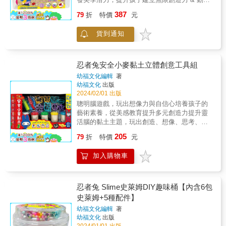
工具◎商品顏色請依實際內容物為準。 ◎使
沙神奇之處在於「不黏手」及「高可塑性」，
387
用前後請清洗手部，並禁止食用。
79
折
特價
元
加上具有流動性的奇妙觸感，讓孩子透過雙
手，邊玩邊刺激感官，促進腦部發展。此外，
貨到通知
動力沙讓孩子在家就可以玩好玩的堆沙遊戲，
挑戰各種創意十足的造型，且方便好清理，不
用擔心弄髒衣服或地板。 & ★不只是單純的玩
沙遊戲，結合了孩子最愛的積木模具，邊玩邊
忍者兔安全小麥黏土立體創意工具組
堆疊出各式各樣不同的造型。 ★內含手提收納
幼福文化編輯
著
盒，所以在家也能開心動手玩沙。 ★可以用自
幼福文化
出版
己喜歡的形狀或模具堆疊出只屬於自己的造
2024/02/01 出版
型，也可以發揮想像力設計出與眾不同的場
聰明腦遊戲，玩出想像力與自信心培養孩子的
景。 ★在堆疊的過程中也能具備思考立體空間
藝術素養，從美感教育提升多元創造力提升靈
感的能力，是很好的邏輯思考遊戲。 & 【內容
活腦的黏土主題，玩出創造、想像、思考、美
物】 2色各500克的動力沙、8個綜合模具配件
學力黏土是孩子在成長過程中最喜愛的遊戲，
205
組、1個收納盒、1本操作說明 & ◎使用前後請
79
折
特價
元
可以提升手眼協調的能力以及增進注意力與耐
清洗手部。 ◎動力沙及動力沙顏色以實際內容
心，剛開始玩黏土時，爸媽可先從長條形、圓
物為主。 & ＊適讀年齡：3歲以上 &
加入購物車
形開始，再到三角形、正方形與其他比較複雜
的形狀，可輕鬆搭配不同顏色捏出各種可愛的
造型，完成的造型可以當成扮家家酒遊戲的配
件或道具，讓孩子發揮創意力，玩出想像力與
忍者兔 Slime史萊姆DIY趣味桶【內含6包
美學感。【內容物】5色小麥黏土、11個配件、
史萊姆+5種配件】
1本遊戲玩法◎使用前後請清洗手部，並禁止食
幼福文化編輯
著
用。◎黏土及配件顏色以實際內容物為主。★
幼福文化
出版
讓孩子發揮創意輕鬆捏出可愛造型，隨意搭配
2024/01/01 出版