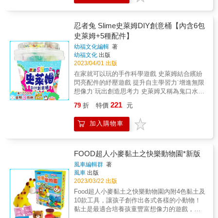
土表面有時會有白色的結晶，純粹是鹽分，請
安心使用。●手上有傷口時，請勿使用本產品。
●為避免破損或故障，請勿過度施力於附屬之道
忍者兔 Slime史萊姆DIY創意桶【內含6包
具。●請一起保存此注意項目與黏土。
史萊姆+5種配件】
幼福文化編輯
著
幼福文化
出版
2023/04/01 出版
在家就可以玩的手作科學遊戲 史萊姆結合繽紛
閃亮配件的紓壓遊戲 提升自主學習力˙增進無限
想像力˙玩出創造思考力 史萊姆又稱為鬼口水或
鼻涕蟲，是一種介於液態和固體之間的黏土，
221
79
折
特價
元
延展性強卻又不會過於黏手，可以在手上揉、
捏之外，還可以將它拉扯或塑形。一桶玩出趣
加入購物車
味吹泡泡、甩一甩遊戲、挑戰美學力&hellip;這
些有趣的遊戲涵蓋了科學、美學、想像力，搭
配色彩繽紛的小配件，玩出大大的驚奇感！ 產
品特色 ★簡單的手作科學活動，讓孩子體驗玩
FOOD超人小麥黏土之快樂動物園*新版
中學的樂趣。 ★除了可以結合搭配繽紛閃亮的
風車編輯群
著
配件之外，也可以試試看搭配生活周遭有的小
風車
出版
配件，玩出不一樣的史萊姆。 ★黏呼呼的史萊
2023/03/22 出版
姆也能變成色彩豐富、多種觸感的遊戲，透過
Food超人小麥黏土之快樂動物園內附4色黏土及
不同材質的配件，提升孩子對事物的想像力。
10款工具，讓孩子創作出各式各樣的小動物！
★從生活中增進孩子對科學的好奇心，透過生
黏土是最適合培養孩童豐富想像力的遊戲，還
活周遭的小配件搭配史萊姆，讓生活成為最好
能養成專注力，此系列黏土還能在製作完成