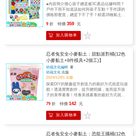
家，都能在這片迷你沙灘中找到無窮樂趣！細
●內容簡介擔心孩子總是被3C產品佔據時間？
膩觸感：動力沙不沾手、不易散落，安全又乾
戶外下雨不知道該如何與孩子互動？手作課的
淨。• 豐富配件：多達 48 件工具與模具，打造
價格那麼貴，總是下不了手？精選28種黏土造
海洋生物與宏偉城堡。• 感官啟發：透過觸摸、
型，訓練孩子心靈手巧！利用色彩繽紛的黏土
359
壓模、堆疊，培養孩子的手部感覺統合能力。•
9
折
特價
元
與工具，發揮想像力與創造力，做出有趣的黏
想像創造：結合海洋與城堡主題，激發無限創
土模型！內附一本有詳細步驟的說明書，不用
意與故事力。• 親子共玩：適合家長陪同，增進
加入購物車
擔心學不會！讓孩子們學會製作青蛙、塔可
互動與情感交流。 • 訓練手部肌肉：透過抓
餅、火箭、蘑菇屋！快來成為小小黏土大師，
握、壓模、堆疊動作，促進小肌肉發展。• 培養
創造最有創意的黏土藝術！●書籍特色◎28種簡
專注耐心：在反覆塑形與創作中，學會專心完
單易做的黏土造型，想要創造什麼都行說明書
忍者兔安全小麥黏土：甜點派對桶(12色
成作品。• 激發空間概念：體驗由平面到立體的
共附錄28種黏土造型，讓孩子可以挑選自己喜
小麥黏土+8件模具+2個工)】
建構過程，強化立體思維。• 增進社交互動：與
歡的造型製作，包含以下製作教學：冰淇淋、
同伴一同創作城堡或場景，學習合作與分享。•
幼福文化編輯
著
小青蛙、蝸牛、小象、貓咪、海星、熱帶魚、
幼福文化
出版
啟發語言達：透過角色扮演和情境創作，培養
蘑菇屋、小精靈、星球、太陽、杯子蛋糕、漢
2024/12/01 出版
孩子的敘事能力。
堡、豌豆、塔可餅、草莓、西瓜、章魚、糖
探索DIY的樂趣提升創造力的最好方式就是玩遊
果、火箭、小飛龍、花朵、毛毛蟲、小怪獸、
戲！透過實際創作，提升聰明腦，進而提升孩
變色龍、長頸鹿、彗星、流星。◎手把手帶領
子的美學素養！培養美感素養的最好方式就是
的詳細步驟，製作黏土造型好簡單說明書以淺
以孩子的生活為核心，鼓勵他們運用感官去觀
顯易懂的文字，手把手教學製作。不論大人小
142
79
折
特價
元
察和探索DIY的變化，並在不斷的手作過程中，
孩，即便沒有任何藝術底子，也可以輕鬆捏出
完成屬於自己獨一無二的作品，從平面到立
喜歡的黏土造型。◎28種小遊戲，創作之餘更
加入購物車
體、五顏六色的小麥粘土以及各式各樣的工具
有趣說明書中還有許多有趣的小遊戲，供孩子
化為創作的媒介及素材，鼓勵孩子動手實作，
們玩樂。例如：找出冰淇淋在哪裡；幫助小青
搭起無限想像力與美感素養之間的橋樑。 ★在
蛙走出複雜的荷葉迷宮；從圖片裡找動物等
遊戲中提升對美的感受力，在實作中發揮想像
忍者兔安全小麥黏土：恐龍王國桶(12色
等，享受黏土造型之餘，還有許多好玩的小遊