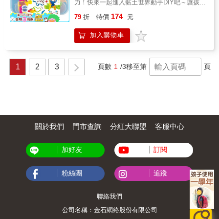
力！快來一起進入黏土世界動手DIY吧～讓孩子
多款甜滋滋的棒棒糖；運用捏出「長條形」的
從遊戲中越玩越聰明！開啟動手DIY的興趣。全
174
小技巧，可以做出香噴噴的美味麵條！創意多
79
折
特價
元
系列共6款甜蜜棒棒糖、動物世界、歡樂下午茶
變的捏法，激發創造力、思考力與美學力！★
等超可愛黏土主題，透過遊戲提升創造力、觀
訓練美感力，培養創造思考能力除了思考想要
加入購物車
察力和美感能力。在玩樂的過程中，連帶激發
捏出的造型外，也需要透過想像逐步完成，因
大腦潛力，黏土遊戲就是爸媽空閒時光的最佳
此無形中便提升了思考力、觀察力和想像力。
神隊友。不管下大雨、大太陽、寒流，一盒放
完成作品後，爸媽可從旁協助讓孩子描述捏出
家裡，孩子永遠不無聊！★全系列共有6款受孩
1
2
3
頁數
1
/3
移至第
頁
的造型。有助於培養豐富的口語表達能力。★
子歡迎的黏土主題，怎麼玩都玩不膩有餐桌上
全腦開發！一起激發無限想像力除了訓練手部
常吃到的美味食物、甜蜜蛋糕，天上飛的、地
肌肉的運用外，也能增進手眼的協調能力，不
上爬的動物世界，還有好開心的各種下午茶餐
只越玩越聰明，也適合親子同樂的手作遊戲，
點主題，統統都在這個系列，讓孩子再也不會
快來一起動手捏出有趣的造型吧！
喊無聊！★輕輕鬆鬆完成多樣作品，創意捏法
玩不膩偷偷告訴你，學會捏「球形」就能做出
多款甜滋滋的棒棒糖；運用捏出「長條形」的
關於我們
門市查詢
分紅大聯盟
客服中心
小技巧，可以做出香噴噴的美味麵條！創意多
變的捏法，激發創造力、思考力與美學力！★
加好友
訂閱
訓練美感力，培養創造思考能力除了思考想要
捏出的造型外，也需要透過想像逐步完成，因
此無形中便提升了思考力、觀察力和想像力。
粉絲團
追蹤
完成作品後，爸媽可從旁協助讓孩子描述捏出
的造型。有助於培養豐富的口語表達能力。★
全腦開發！一起激發無限想像力除了訓練手部
聯絡我們
肌肉的運用外，也能增進手眼的協調能力，不
公司名稱：金石網絡股份有限公司
只越玩越聰明，也適合親子同樂的手作遊戲，