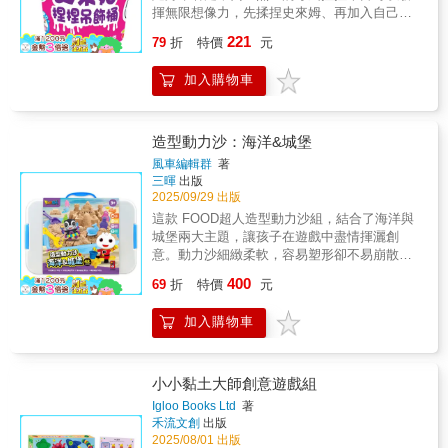
地。商品特色1. 10 色珠光亮彩｜作品更美更吸
揮無限想像力，先揉捏史來姆、再加入自己喜
情緒舒緩｜舒壓療癒，幫助孩子放鬆心情• 創意
睛每個顏色都帶珍珠光澤，孩子的創作閃亮又
歡的繽紛配件，最後把親手做的作品裝進造型
發揮｜自由變形，培養想像力與創造力• 親子互
221
有質感。2. 天然小麥成分｜安全不刺激主要成
79
折
特價
元
吊飾袋，扣上吊飾鍊，立刻變成獨一無二的隨
動｜適合親子一起玩，增加互動時光
分為小麥配方，溫和安全，讓孩子玩得放心。
身小掛飾！不論是掛在書包上、鑰匙圈上，還
3. 柔軟延展性佳｜小手也能輕鬆塑形好捏好揉
加入購物車
是當作房間的小裝飾，都能讓孩子充滿成就
不黏手，幼兒的小手也能輕鬆操作。4. 獨立收
感！★不只是史來姆，更是獨一無二的專屬吊
納盒｜乾淨衛生不混色一色一盒不沾染，收納
飾，讓孩子隨時展現創意。★豐富的裝飾材料
整齊，攜帶外出也方便。5. FOOD超人設計包
和配件，自由發揮創造力，每次都能玩出新花
造型動力沙：海洋&城堡
裝｜吸睛又童趣陪伴孩子玩黏土，讓創作過程
樣。★從揉捏、擠壓到裝袋扣鍊，全面訓練孩
風車編輯群
著
更有代入感。商品功能1. 啟發創意與想像力透
子的手部協調能力與精細動作。【內容物】六
三暉
出版
過捏、塑、組合，創造屬於自己的作品，提升
包透明史萊姆、六條彩珠鍊、一個碗、一個攪
2025/09/29 出版
創造思考。2. 發展手部小肌肉抓、捏、搓、壓
拌棒、八個裝飾材料、七種裝飾配件、六個包
這款 FOOD超人造型動力沙組，結合了海洋與
的動作能強化手部肌力與精細動作能力。3. 提
裝袋※ 請勿食用，避免接觸眼睛及口腔。※ 本
城堡兩大主題，讓孩子在遊戲中盡情揮灑創
升專注力與耐心創作需要步驟與時間，引導孩
產品內含細小配件，不適合3歲以下兒童使用。
意。動力沙細緻柔軟，容易塑形卻不易崩散，
子持續專注完成作品。4. 感官認知學習不同的
※ 建議使用前後請先洗手。※ 包裝圖片僅供參
透過多樣的 城堡模具，孩子可以打造高塔、城
質地、顏色與珠光效果刺激視覺與觸覺感官。
400
考，顏色與款式以實際商品為準。
69
折
特價
元
牆與橋梁，彷彿置身於一場中世紀的奇幻冒
5. 親子互動工具大人與孩子一起創作，提高親
險；再搭配 海洋動物模具，可愛的小魚、海
子互動與情感連結。
加入購物車
星、螃蟹與海馬瞬間躍上沙灘，營造出活潑的
海洋世界。孩子不僅能夠自由創作，還能編織
屬於自己的冒險故事，學習如何把想像化為具
體作品。這套組合是 寓教於樂 的最佳選擇：既
小小黏土大師創意遊戲組
能滿足孩子「玩樂」的需求，又能在親子共玩
Igloo Books Ltd
著
的過程中，潛移默化地培養觀察力、邏輯思考
禾流文創
出版
與耐心。無論是小小建築師還是小小海洋探險
2025/08/01 出版