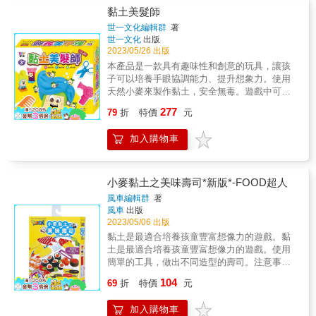
發展與手眼協調的能力，同時增進專注力與耐
黏土美髮師
心，並從遊戲中建立成就感。★透過眼睛觀
世一文化編輯群
著
察、動動雙手堆疊，搭配家中其他工具或模
世一文化
出版
具，玩出更多無限可能性。★從簡單的造型一
2023/05/26 出版
步步堆疊出更多不同的造型或場景，輕輕鬆鬆
本產品是一款具有趣味性和創意的玩具，讓孩
組出屬於自己的作品。【內容物】約400克動力
子可以培養手眼協調能力、提升想象力。使用
沙 ◎圖片僅供參考，不含造型模具。
天然小麥來製作黏土，安全無毒。遊戲中可以
培養孩子的創造力和審美能力，同時增進家長
277
79
折
特價
元
與孩子之間的互動和情感連結。
加入購物車
小麥黏土之美味壽司*新版*-FOOD超人
風車編輯群
著
風車
出版
2023/05/06 出版
黏土是最適合培養孩童豐富想像力的遊戲。黏
土是最適合培養孩童豐富想像力的遊戲。使用
簡單的工具，做出不同造型的壽司。注意事
項：●此黏土的主要成分為小麥。如果出現過敏
104
69
折
特價
元
現象，請找醫生診斷。●使用後，請將黏土放入
回容器，蓋子為密封設計，關緊並妥善保管。●
加入購物車
容器毀損易造成黏土變硬，請勿繼續使用。●黏