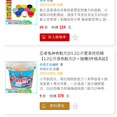
風車
出版
會喊無聊！ ★輕輕鬆鬆完成多樣作品，創意捏
2022/11/06 出版
法玩不膩 偷偷告訴你，學會捏「圓形」就能做
黏土是最適合培養孩童豐富想像力的遊戲。小
出多款好吃的甜甜圈；運用捏出「長條形」的
罐裝10色歡樂組，讓孩子享受在安全又好玩的
小技巧，可以做出香噴噴的美味麵條！創意多
黏土世界裡！美國加州大學 藝術教育博士 劉純
變的捏法，激發創造力、思考力與美學力！ ★
芳推薦透過小肌肉的操作，可幫助孩子從壓揉
訓練美感力，培養創造思考能力 除了思考想要
124
69
折
特價
元
捏握搓的動作，發展專注力、意志力、想像力
捏出的造型外，也需要透過想像逐步完成，因
及創造力；從手眼協調到空間想像，多次嘗試
此無形中便提升了思考力、觀察力和想像力。
加入購物車
和變化，將能達到藝術智能的培養。內容介紹
完成作品後，爸媽可從旁協助讓孩子描述捏出
1.色彩鮮艷的黏土，激發創造潛力。2.讓孩子擁
的造型。有助於培養豐富的口語表達能力。 ★
有多元的想像創意空間。3.養成專注力與加強
全腦開發！一起激發無限想像力 除了訓練手部
手部肌肉發展。4.激發色彩認知與「美」的鑑
忍者兔神奇動力沙1.2公斤驚喜挖挖桶
肌肉的運用外，也能增進手眼的協調能力，不
賞力。5.適合親子共同操作，增進互動。6.增進
【1.2公斤原色動力沙＋隨機3件模具組】
只越玩越聰明，也適合親子同樂的手作遊戲，
孩子的思考力與創意力。
快來一起動手捏出有趣的造型吧！
幼福文化編輯
著
幼福文化
出版
2022/10/01 出版
小手創意玩，堆出無限創造力！美學啟發Ｘ創
造探索Ｘ專注培養，一次達成！讓大腦變靈
活，玩出想像力與滿滿成就感！動力沙神奇之
處在於「不黏手」及「高可塑性」，加上具有
378
9
折
特價
元
流動性的奇妙觸感，讓孩子透過雙手，邊玩邊
刺激感官，促進腦部發展。此外，動力沙讓孩
貨到通知
子在家就可以玩好玩的堆沙遊戲，挑戰各種創
意十足的造型，且方便好清理，不用擔心弄髒
衣服或地板。產品特色★從最簡單的造型開始