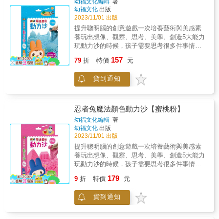
幼福文化編輯
著
察、動動雙手堆疊，搭配家中其他工具或模
幼福文化
出版
具，玩出更多無限可能性。★從簡單的造型一
2023/11/01 出版
步步堆疊出更多不同的造型或場景，輕輕鬆鬆
提升聰明腦的創意遊戲一次培養藝術與美感素
組出屬於自己的作品。【內容物】約400克動力
養玩出想像、觀察、思考、美學、創造5大能力
沙 ◎圖片僅供參考，不含造型模具。
玩動力沙的時候，孩子需要思考很多件事情，
從堆疊形狀到造型場景的變化，在遊戲的過程
157
79
折
特價
元
中可以提升孩子的耐心和專注力，同時訓練肌
耐力和手指的靈活度，不僅可以增進小肌肉的
貨到通知
發展，更能鍛鍊聰明腦發展。★夢幻場景的變
化、創意沙畫的想像、手捏造型的創作……還
有更多有趣的玩法等你來發掘。★提升小肌肉
發展與手眼協調的能力，同時增進專注力與耐
忍者兔魔法顏色動力沙【蜜桃粉】
心，並從遊戲中建立成就感。★透過眼睛觀
幼福文化編輯
著
察、動動雙手堆疊，搭配家中其他工具或模
幼福文化
出版
具，玩出更多無限可能性。★從簡單的造型一
2023/11/01 出版
步步堆疊出更多不同的造型或場景，輕輕鬆鬆
提升聰明腦的創意遊戲一次培養藝術與美感素
組出屬於自己的作品。【內容物】約400克動力
養玩出想像、觀察、思考、美學、創造5大能力
沙 ◎圖片僅供參考，不含造型模具。
玩動力沙的時候，孩子需要思考很多件事情，
從堆疊形狀到造型場景的變化，在遊戲的過程
179
9
折
特價
元
中可以提升孩子的耐心和專注力，同時訓練肌
耐力和手指的靈活度，不僅可以增進小肌肉的
貨到通知
發展，更能鍛鍊聰明腦發展。★夢幻場景的變
化、創意沙畫的想像、手捏造型的創作……還
有更多有趣的玩法等你來發掘。★提升小肌肉