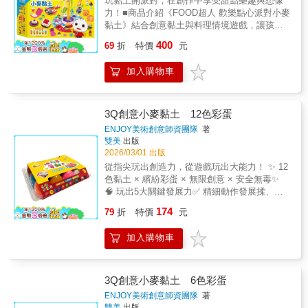
玩黏土開派對，在創作中享受甜點樂趣與想像
境，提升孩子參與感與想像力。2.安全小麥黏
力！■商品介紹《FOOD超人 歡樂點心派對小麥
土柔軟好塑形，適合幼兒抓握與創作，安心遊
黏土》結合創意黏土與料理情境遊戲，讓孩子
玩。3.多元工具配件牙醫工具搭配牙齒模型，
化身小小甜點師，透過捏塑、壓模與裝飾，製
400
玩法豐富不單調。4.寓教於樂學習設計在遊戲
69
折
特價
元
作各式蛋糕、漢堡與甜點造型。在玩黏土的過
中建立刷牙與牙齒保健概念。5.訓練手部精細
程中，不僅能自由發揮創意，更能培養動手操
動作捏、壓、塑形過程促進手眼協調與小肌肉
加入購物車
作能力與生活認知，享受創作與角色扮演的雙
發展。■商品功能★培養手部精細動作透過捏、
重樂趣。多樣工具與豐富配件設計，讓孩子從
壓、塑形與操作工具，訓練小肌肉發展與手眼
製作、組合到擺盤，完整體驗點心製作的遊戲
協調能力。★激發創造力與想像力自由製作牙
流程，提升專注力與想像力，並在親子共玩中
3Q創意小麥黏土 12色彩蛋
齒造型與角色扮演，發展創意表達能力。★建
建立互動與分享的快樂時光。■商品特色1.多色
ENJOY美術創意師資團隊
著
立生活自理與健康觀念透過牙醫情境遊戲，學
小麥黏土色彩豐富好塑形，輕鬆創作各種美味
雙美
出版
習刷牙與口腔保健的重要性。★促進語言表達
造型。2.多樣模型與工具壓模、裝飾與組合玩
2026/03/01 出版
與互動能力角色扮演過程中練習對話與情境表
法，創作變化更多元。3.安全材質安心遊玩柔
從指尖玩出創造力，從遊戲玩出大能力！ ✨ 12
達，增進溝通能力。★增進認知與情境理解能
軟好操作，適合幼兒小手使用。4.寓教於樂創
色黏土 × 繽紛彩蛋 × 無限創意 × 安全無毒✨
力認識牙齒與看診流程，提升生活認知與觀察
作體驗在遊戲中培養動手能力與生活認知。■商
🧠 玩出5大關鍵發展力✅ 精細動作發展揉、
力。
品功能★訓練手部精細動作與手眼協調透過捏
捏、搓、壓、切等動作，全面訓練手部小肌肉
174
塑、壓模與組合提升小肌肉發展。★培養創造
79
折
特價
元
群✅ 專注力養成從構思到完成作品的創過程，
力與美感表達自由搭配顏色與造型，發展創意
自然培養耐心與專注力✅ 空間邏輯思維引道孩
設計能力。★提升專注力與耐心完成點心製作
加入購物車
子從平面到立體創作，建立基礎空間概念與幾
過程，建立專心與完成感。★促進語言與情境
何認知✅ 問題解決能力在「如何做出我想要的
表達能力在角色扮演中學習分享與互動。★建
形狀？」的探索中，培養試錯精神與解決問題
立生活與食物認知認識常見餐點與製作流程，
的思考力✅ 創意思考表達將天馬行空的想像，
3Q創意小麥黏土 6色彩蛋
增加生活經驗。
化為具體作品，建立自信與表達能力玩樂 × 收
ENJOY美術創意師資團隊
著
納 × 展示 三合一設計搭配色彩亮麗的蛋型收納
雙美
出版