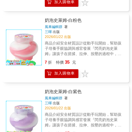
的環境中進行感官探索與創意遊戲。商品特色
加入購物車
的可塑性高，能自由變換形狀，鼓勵孩子發揮
感官發展訓練刺激觸覺發展，幫助培養手部控
想像力，創造屬於自己的造型與玩法。在遊戲
制與感覺統合能力。 激發想像力可自由變化
過程中，孩子能自然地探索「觸感、形狀、變
造型，在遊戲中培養想像力與創作力。 舒壓
化」等基礎概念，讓學習融入日常玩樂之中。
奶泡史萊姆-白粉色
放鬆體驗柔軟的觸感能幫助孩子放鬆情緒，提
本產品貼心設計 兩種不同觸感的史萊姆，滿足
風車編輯群
著
升專注力，適合靜態遊戲與親子互動。 安心
孩子多元的遊戲體驗：『閃亮史萊姆』質地柔
三暉
出版
安全設計通過 ST 玩具安全檢驗，材質安全無
軟、好塑形，適合捏、揉、壓，幫助訓練手部
2026/01/22 出版
虞，讓孩子玩得開心，家長更放心。商品功能•
力量與操作穩定度；『奶泡史萊姆』為 高含水
商品介紹安全材質設計從動手玩開始，幫助孩
感官刺激｜透過揉捏、拉伸訓練觸覺與手部感
量史萊姆，延展性佳、拉伸感明顯，觸感滑
子培養手眼協調與感官發展『閃亮奶泡史萊
知• 手眼協調｜提升手部控制力與操作穩定度•
順，適合體驗拉長、變形的趣味，帶來更豐富
姆』讓孩子在搓揉、拉伸、按壓的過程中，感
情緒舒緩｜舒壓療癒，幫助孩子放鬆心情• 創意
的感官刺激。 本產品通過 ST 玩具安全檢驗，
受雙手與觸覺帶來的樂趣。透過反覆操作，不
發揮｜自由變形，培養想像力與創造力• 親子互
35
符合相關安全規範，材質安心無虞，適合兒童
7
折
特價
元
僅能提升手部肌肉發展與手眼協調能力，也能
動｜適合親子一起玩，增加互動時光
遊戲使用。搭配柔軟觸感設計，讓孩子在安全
幫助孩子在遊戲中培養專注力與耐心。史萊姆
的環境中進行感官探索與創意遊戲。商品特色
加入購物車
的可塑性高，能自由變換形狀，鼓勵孩子發揮
感官發展訓練刺激觸覺發展，幫助培養手部控
想像力，創造屬於自己的造型與玩法。在遊戲
制與感覺統合能力。 激發想像力可自由變化
過程中，孩子能自然地探索「觸感、形狀、變
造型，在遊戲中培養想像力與創作力。 舒壓
化」等基礎概念，讓學習融入日常玩樂之中。
奶泡史萊姆-白紫色
放鬆體驗柔軟的觸感能幫助孩子放鬆情緒，提
本產品貼心設計 兩種不同觸感的史萊姆，滿足
風車編輯群
著
升專注力，適合靜態遊戲與親子互動。 安心
孩子多元的遊戲體驗：『閃亮史萊姆』質地柔
三暉
出版
安全設計通過 ST 玩具安全檢驗，材質安全無
軟、好塑形，適合捏、揉、壓，幫助訓練手部
2026/01/22 出版
虞，讓孩子玩得開心，家長更放心。商品功能•
力量與操作穩定度；『奶泡史萊姆』為 高含水
商品介紹安全材質設計從動手玩開始，幫助孩
感官刺激｜透過揉捏、拉伸訓練觸覺與手部感
量史萊姆，延展性佳、拉伸感明顯，觸感滑
子培養手眼協調與感官發展『閃亮奶泡史萊
知• 手眼協調｜提升手部控制力與操作穩定度•
順，適合體驗拉長、變形的趣味，帶來更豐富
姆』讓孩子在搓揉、拉伸、按壓的過程中，感
情緒舒緩｜舒壓療癒，幫助孩子放鬆心情• 創意
的感官刺激。 本產品通過 ST 玩具安全檢驗，
受雙手與觸覺帶來的樂趣。透過反覆操作，不
發揮｜自由變形，培養想像力與創造力• 親子互