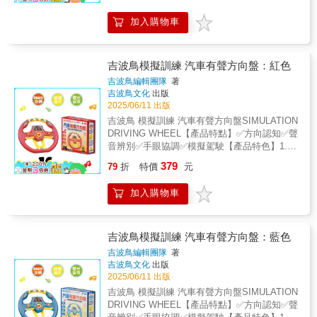
味、變色、發霉或嚴重出水、出油情形，請停
品顏色依實物為主。給爸媽的安心使用指南為
續探索，音樂停止時進入「錄音學說話」模
止使用並丟棄。讓我們一起，為孩子的每一次
確保孩子能在最安全、衛生的環境下盡情創
加入購物車
式，在成長黃金發展期，用趣味互動激發好奇
創意探索，鋪設最安心的道路。✨ + 珠光閃亮 |
作，請您在讓孩子開始這趟驚奇之旅前，與我
心，引導寶寶主動探索與學習！讓咕咕雞成為
🌈 + 繽紛色彩 | 👆 觸感升級 | 🎨 激發創意
們一同閱讀以下重要的守護約定：1. 本產品不
寶寶最愛的成長夥伴，開啟潛能探索之旅，快
適合3歲以下兒童使用。2. 本產品內含小物件，
樂成長每一天！｜三大成長功能｜★會唱歌：
吉波鳥模擬訓練 汽車有聲方向盤：紅色
請由成年人拆開包裝，並在監護人陪同下使
48首輕快音樂。邊聽邊跳，培養節奏感，發展
吉波鳥編輯團隊
著
用，避免兒童誤食。3. 若皮膚出現紅、腫、
肢體協調性！★會跳舞：隨著音樂節奏跳動，
吉波鳥文化
出版
癢、脫皮等過敏反應，應立即停止使用並就
提升寶寶注力。★會學說話：寶寶說什麼？咕
2025/06/11 出版
醫。4. 手上有有傷口時，請勿使用本產品，操
咕雞就說什麼！激勵寶寶開口模仿，啟蒙語言
吉波鳥 模擬訓練 汽車有聲方向盤SIMULATION
作時請勿接觸口眼鼻。5. 使用產品前後務必清
能力。｜貼心設計｜★感官啟蒙：採用柔軟觸
DRIVING WHEEL【產品特點】✅方向認知✅聲
潔雙手，保持手部乾淨。6. 使用完畢需裝回容
感面料+內藏響紙設計，溫和刺激寶寶觸覺和聽
音辨別✅手眼協調✅模擬駕駛【產品特色】1.汽
器內密封並放置陰涼處，保存不當容易造成變
覺發展。★情緒安撫：可愛造型和音樂，有效
車有聲方向盤，可以360度旋轉，更貼近真實呈
質、水分流失變乾或滋生細菌。7. 若出現異
379
安撫情緒，秒止哭鬧。★可拆洗：布偶套可輕
79
折
特價
元
現。2.三角固定器搭配有聲方向盤使用，吸附
味、變色、發霉或嚴重出水、出油情形，請停
鬆拆洗，乾淨衛生，安心探索。★環保便利：
在光滑平面，更能熟練操作。3.附上三角固定
止使用並丟棄。讓我們一起，為孩子的每一次
內建充電式鋰電池，附贈USB充電線，可重複
加入購物車
器。【能力培養】1.藉由豐富按鍵音效，增加
創意探索，鋪設最安心的道路。✨ + 珠光閃亮 |
充電使用，經濟環保。｜溫馨提示｜*玩偶在運
寶貝學習能力。2.模擬操控方向盤的過程中，
🌈 + 繽紛色彩 | 👆 觸感升級 | 🎨 激發創意
輸中可能因擠壓而變形，輕輕拍打或揉捏即可
訓練手眼協調。3.啟發大腦，產生對於方向的
恢復原狀哦！*請在關機狀態下充電，建議輸出
認知能力。4.七彩燈光顏色，刺激寶貝視覺感
吉波鳥模擬訓練 汽車有聲方向盤：藍色
電壓，充電時亮紅燈，充滿就熄滅。一拍亂跳
官的互動。【快來成為小小駕駛員】1.七彩燈
吉波鳥編輯團隊
著
✕48首樂曲✕柔軟觸感✕錄音學說話【一拍亂
光，隨節奏閃爍！2.豐富按鍵幫助學習3.音樂、
吉波鳥文化
出版
跳】輕輕拍一下，就會不停跳動，激發寶寶好
旋律、警車、鑰匙、救護車、消防車、方向
2025/06/11 出版
奇心、主動爬行探索。【48首音樂】輕快旋
燈、喇叭。 各式多種音效聲。【獨家設計，雙
吉波鳥 模擬訓練 汽車有聲方向盤SIMULATION
律，邊聽邊跳，培養節奏感，發展肢體協調
語標示】可以動小跑車，搭配擬真道路，附上
DRIVING WHEEL【產品特點】✅方向認知✅聲
性。【柔軟觸感】材質親膚柔軟，刺激觸覺發
中文標示，增加操控樂趣。【兩款顏色】共有