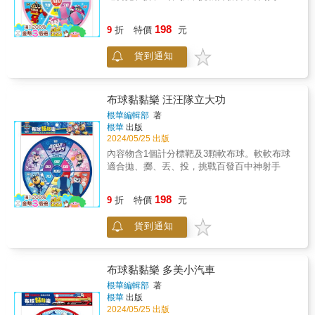
198
9
折
特價
元
貨到通知
布球黏黏樂 汪汪隊立大功
根華編輯部
著
根華
出版
2024/05/25 出版
內容物含1個計分標靶及3顆軟布球。軟軟布球
適合拋、擲、丟、投，挑戰百發百中神射手
198
9
折
特價
元
貨到通知
布球黏黏樂 多美小汽車
根華編輯部
著
根華
出版
2024/05/25 出版