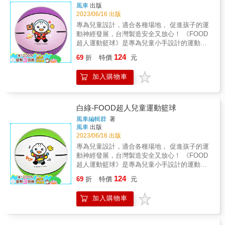
習丟球、拍球、拋球、投球等不同遊戲，能訓
風車
出版
練孩子肌肉發展與平衡能力，同時刺激動態視
2023/06/16 出版
覺，不僅強化兒童運動神經發展，在遊玩的過
專為兒童設計，適合各種場地， 促進孩子的運
程中也能促進親子互動關係。 商品特色 1.促進
動神經發展，台灣製造安全又放心！ 《FOOD
運動神經 在投球、丟球、拍球的遊戲過程中，
超人運動籃球》是專為兒童小手設計的運動籃
能促進孩子運動神經發展，強化孩子的運動智
球，6吋小直徑的籃球方便孩子輕鬆抓握、拾
124
能。 2.顏色識別能力 鮮豔活潑的顏色，能刺激
69
折
特價
元
起，且適合各種場地，在室內可當作彈跳玩
孩子的視覺發展，同時也能強化孩子的顏色識
具，室外可實際打籃球、玩遊戲，開啟孩子的
別能力，多元認知發展。 3.強化手眼協調 動態
加入購物車
運動智能。 本產品為台灣製造，並通過ST安全
的籃球能刺激孩子的手部肌肉發展，同時也能
玩具檢驗，無毒材質使用起來更安全放心！
刺激動態視覺，能強化孩子的手眼協調！ 4.高
FOOD超人可愛又活潑的圖案，與鮮艷的顏色
彈力材質 充氣的高彈性材質，可以輕輕一拍即
能吸引孩子目光，也適合讓孩子學習抓握能力
白綠-FOOD超人兒童運動籃球
能彈跳，適合多種球類玩法。 5.通過檢驗好放
與小肌肉的發展。家長可以在一旁陪伴孩子練
風車編輯群
著
心 通過ST檢驗的安全材質，讓孩子玩得開心，
習丟球、拍球、拋球、投球等不同遊戲，能訓
風車
出版
家長更放心。 6.促進親子關係 家長可以陪伴孩
練孩子肌肉發展與平衡能力，同時刺激動態視
2023/06/16 出版
子一起玩耍，促進親子互動關係，也可以共享
覺，不僅強化兒童運動神經發展，在遊玩的過
專為兒童設計，適合各種場地， 促進孩子的運
親密的互動時光。 商品功能 ★促進視覺發展
程中也能促進親子互動關係。 商品特色 1.促進
動神經發展，台灣製造安全又放心！ 《FOOD
鮮艷又活潑的顏色能刺激孩子的動態視覺發
運動神經 在投球、丟球、拍球的遊戲過程中，
超人運動籃球》是專為兒童小手設計的運動籃
展。 ★訓練運動智能 遊戲過程中能訓練孩子的
能促進孩子運動神經發展，強化孩子的運動智
球，6吋小直徑的籃球方便孩子輕鬆抓握、拾
運動智能，強化平衡感。 ★提升肌肉發展 幫助
124
能。 2.顏色識別能力 鮮豔活潑的顏色，能刺激
69
折
特價
元
起，且適合各種場地，在室內可當作彈跳玩
孩子訓練小肌肉，強化肌肉發展。 ★強化親子
孩子的視覺發展，同時也能強化孩子的顏色識
具，室外可實際打籃球、玩遊戲，開啟孩子的
互動 家長可在旁陪伴孩子，和孩子一起丟球、
別能力，多元認知發展。 3.強化手眼協調 動態
加入購物車
運動智能。 本產品為台灣製造，並通過ST安全
接球、打籃球，共享親子互動時光。 &
的籃球能刺激孩子的手部肌肉發展，同時也能
玩具檢驗，無毒材質使用起來更安全放心！
刺激動態視覺，能強化孩子的手眼協調！ 4.高
FOOD超人可愛又活潑的圖案，與鮮艷的顏色
彈力材質 充氣的高彈性材質，可以輕輕一拍即