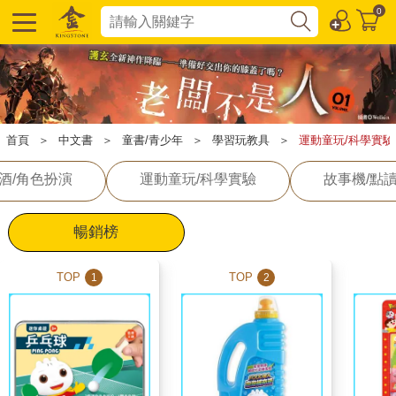
0
首頁
＞
中文書
＞
童書/青少年
＞
學習玩教具
＞
運動童玩/科學實驗
酒/角色扮演
運動童玩/科學實驗
故事機/點
暢銷榜
TOP
TOP
1
2