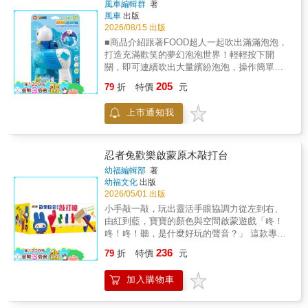
風車編輯群
著
✕48首樂曲✕柔軟觸感✕錄音學說話【一拍亂
鬆上手。2.歡樂泡泡派對源源不絕的泡泡增添
風車
出版
跳】輕輕拍一下，就會不停跳動，激發寶寶好
遊戲樂趣，讓孩子盡情追逐、奔跑與玩耍。3.
2026/08/15 出版
奇心、主動爬行探索。【48首音樂】輕快旋
親子互動同樂適合親子一起遊戲，也能和朋友
■商品介紹跟著FOOD超人一起吹出滿滿泡泡，
律，邊聽邊跳，培養節奏感，發展肢體協調
分享歡樂，創造更多美好回憶。4.戶外遊戲好
打造充滿歡笑的夢幻泡泡世界！輕輕按下開
性。【柔軟觸感】材質親膚柔軟，刺激觸覺發
夥伴適合公園、庭院、露營、野餐與派對等各
關，即可連續吹出大量繽紛泡泡，操作簡單，
展。【錄音學說話】鼓勵寶寶開口模仿，啟蒙
種戶外活動，讓遊戲更加熱鬧有趣。■商品功能
孩子也能輕鬆上手。可愛的FOOD超人造型搭
語言能力。【布偶套可拆】可輕鬆拆洗，乾淨
205
★可愛FOOD超人造型可愛公仔搭配吸睛外
79
折
特價
元
配輕巧好握的設計，讓孩子自在拿取、盡情玩
衛生，安心探索。
型，讓孩子愛不釋手，增添遊戲趣味。★輕巧
樂，不論是在公園、庭院、露營、野餐、生日
好握設計符合孩子小手抓握尺寸，方便攜帶與
上市通知我
派對或親子活動，都能增添歡樂氣氛。孩子在
操作，玩樂更輕鬆。★連續泡泡效果快速吹出
追逐泡泡的過程中，享受奔跑與遊戲的樂趣，
大量泡泡，打造夢幻泡泡世界，歡樂加倍。★
也能促進親子互動，創造更多珍貴又美好的成
安全安心使用選用安全材質製作，陪伴孩子安
長回憶。■商品特色1.一鍵輕鬆出泡輕按開關即
忍者兔歡樂啟蒙原木敲打台
心遊戲，家長更放心。■內容物電動泡泡槍、
可連續吹出豐富泡泡，操作簡單，孩子也能輕
幼福編輯部
著
90ML泡泡水
鬆上手。2.歡樂泡泡派對源源不絕的泡泡增添
幼福文化
出版
遊戲樂趣，讓孩子盡情追逐、奔跑與玩耍。3.
2026/05/01 出版
親子互動同樂適合親子一起遊戲，也能和朋友
小手敲一敲，玩出靈活手眼協調力從左到右、
分享歡樂，創造更多美好回憶。4.戶外遊戲好
由紅到藍，寶寶的顏色與空間啟蒙遊戲「咚！
夥伴適合公園、庭院、露營、野餐與派對等各
咚！咚！聽，是什麼好玩的聲音？」 這款專為
種戶外活動，讓遊戲更加熱鬧有趣。■商品功能
幼兒設計的「忍者兔歡樂啟蒙原木敲打檯」，
236
★可愛FOOD超人造型可愛公仔搭配吸睛外
79
折
特價
元
是啟蒙階段經典的益智神器！結合豐富的顏色
型，讓孩子愛不釋手，增添遊戲趣味。★輕巧
辨識與規律敲擊，讓孩子在充滿節奏感的遊戲
好握設計符合孩子小手抓握尺寸，方便攜帶與
加入購物車
中，不知不覺訓練手部肌肉。配上圓潤的彩色
操作，玩樂更輕鬆。★連續泡泡效果快速吹出
木柱，讓孩子在一次次的精準敲擊中，建立滿
大量泡泡，打造夢幻泡泡世界，歡樂加倍。★
滿的成就感與自信心。這不僅是好玩的玩具，