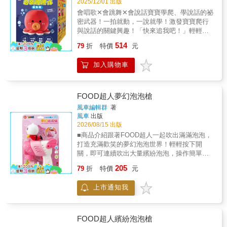
2025/12/01 出版
會唱歌✕會跳舞✕會說話寶寶學爬、學說話的祕
密武器！一拍就動，一說就學！激發寶寶爬行
與說話的關鍵興趣！「快來追我吧！」輕輕拍
打章魚哥音樂跳跳球，即可開始「播放音樂並
514
79
折
特價
元
跳動」，再次拍打「切換歌曲」，吸引寶寶持
續探索，音樂停止時進入「錄音學說話」模
加入購物車
式，在成長黃金發展期，用趣味互動激發好奇
心，引導寶寶主動探索與學習！讓章魚哥成為
寶寶最愛的成長夥伴，開啟潛能探索之旅，快
樂成長每一天！｜三大成長功能｜★會唱歌：
FOOD超人夢幻泡泡槍
48首輕快音樂。邊聽邊跳，培養節奏感，發展
風車編輯群
著
肢體協調性！★會跳舞：隨著音樂節奏跳動，
風車
出版
提升寶寶注力。★會學說話：寶寶說什麼？章
2026/08/15 出版
魚哥就說什麼！激勵寶寶開口模仿，啟蒙語言
■商品介紹跟著FOOD超人一起吹出滿滿泡泡，
能力。｜貼心設計｜★感官啟蒙：採用柔軟觸
打造充滿歡笑的夢幻泡泡世界！輕輕按下開
感面料+內藏響紙設計，溫和刺激寶寶觸覺和聽
關，即可連續吹出大量繽紛泡泡，操作簡單，
覺發展。★情緒安撫：可愛造型和音樂，有效
孩子也能輕鬆上手。可愛的FOOD超人造型搭
205
安撫情緒，秒止哭鬧。★可拆洗：布偶套可輕
79
折
特價
元
配輕巧好握的設計，讓孩子自在拿取、盡情玩
鬆拆洗，乾淨衛生，安心探索。★環保便利：
樂，不論是在公園、庭院、露營、野餐、生日
內建充電式鋰電池，附贈USB充電線，可重複
上市通知我
派對或親子活動，都能增添歡樂氣氛。孩子在
充電使用，經濟環保。｜溫馨提示｜*玩偶在運
追逐泡泡的過程中，享受奔跑與遊戲的樂趣，
輸中可能因擠壓而變形，輕輕拍打或揉捏即可
也能促進親子互動，創造更多珍貴又美好的成
恢復原狀哦！*請在關機狀態下充電，建議輸出
長回憶。■商品特色1.一鍵輕鬆出泡輕按開關即
FOOD超人繽紛泡泡槍
電壓，充電時亮紅燈，充滿就熄滅。一拍亂跳
可連續吹出豐富泡泡，操作簡單，孩子也能輕