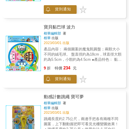
球。 盤背的魔鬼氈扣帶可調整，便於固定手
部。 黏著力高，背袋方便調整，用法簡易，適
貨到通知
合親子戶外遊戲，開心動一動！ ★玩法介紹：
單人玩：球向上拋，球落下接住；球向下投
擲，球彈起接住； 亦可各角度拋擲，或向牆面
投擲增加難度。 兩人以上玩：可依據自己和同
寶貝黏巴球 波力
伴的力氣大小決定距離的遠近
根華編輯部
著
根華
出版
2023/03/01 出版
產品內容： 兩個圖案的魔鬼氈圓盤；兩顆大小
不同的絨毛球。 盤直徑約為18cm，球直徑大顆
約為5.5cm，小顆約為4.5cm ●產品特色： 黏巴
盤面為魔術鉤布，能輕易黏住拋擲中的黏巴
234
9
折
特價
元
球。 盤背的魔鬼氈扣帶可調整，便於固定手
部。 黏著力高，背袋方便調整，用法簡易，適
貨到通知
合親子戶外遊戲，開心動一動！ ★玩法介紹：
單人玩：球向上拋，球落下接住；球向下投
擲，球彈起接住； 亦可各角度拋擲，或向牆面
投擲增加難度。 兩人以上玩：可依據自己和同
動感計數跳繩 寶可夢
伴的力氣大小決定距離的遠近
根華編輯部
著
根華
出版
2023/03/01 出版
跳繩長度約2.75公尺，兩邊手把各有兩種不同
圖案，上下翻動握把即可看見光柵變圖效果！