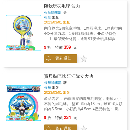
陪我玩羽毛球 波力
根華編輯部
著
根華
出版
2023/03/01 出版
內容物含2個兒童球拍、1顆羽毛球、1顆直徑約
4公分彈力球、1張對戰紀錄表。◆產品特色
──1. 環保安全材質，通過ST安全玩具檢驗。2.
圓形球拍面加大接發球面積，幫助兒童更容易
359
9
折
特價
元
上手。3. 彩虹網線增添兒童視覺吸引力。4. 拋
擊球遊戲可以發展幼兒手眼協調力並激發運動
貨到通知
潛能。5. 快樂玩耍，增加親子互動。
寶貝黏巴球 汪汪隊立大功
根華編輯部
著
根華
出版
2023/03/01 出版
產品內容： 兩個圖案的魔鬼氈圓盤；兩顆大小
不同的絨毛球。 盤直徑約為18cm，球直徑大顆
約為5.5cm，小顆約為4.5cm ●產品特色： 黏巴
盤面為魔術鉤布，能輕易黏住拋擲中的黏巴
234
9
折
特價
元
球。 盤背的魔鬼氈扣帶可調整，便於固定手
部。 黏著力高，背袋方便調整，用法簡易，適
貨到通知
合親子戶外遊戲，開心動一動！ ★玩法介紹：