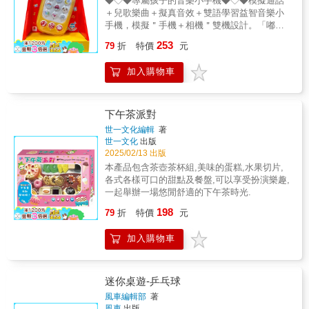
◆◇◆專屬孩子的音樂小手機◆◇◆模擬通話
2.聲光效果：觸碰臉部會發亮，還有輕快音
＋兒歌樂曲＋擬真音效＋雙語學習益智音樂小
樂。3.感官刺激：全車光滑好摸，滿足寶寶的
手機，模擬＂手機＋相機＂雙機設計。「嘟！
觸感需求。4.安全材質：採用安全無毒材質，
嘟！」擬真手機通話，撥打電話，可發出１２
253
反覆把玩最安心。5.易抓易握：為寶寶小手量
79
折
特價
元
個真人互動語音，還有5種來電鈴聲、5種簡訊
身打造，輕巧好抓握。6.省電模式：閒置2分鐘
鈴聲、3種鬧鐘鈴聲。「喀擦！喀擦！」擬真相
即進入休眠模式，節省電量。✽適用年齡：18
加入購物車
機拍照，按下照相鍵，可發出閃爍燈光、２種
個月以上。
照相音效。旋轉相機鏡頭，也能發出聲音喔！
全機內含18首兒歌樂曲、15首舒眠音樂、42個
中英詞語、36個擬真音效、26個英文字母、10
下午茶派對
個數字、３首唐詩，為孩子量身打照，貼近幼
世一文化編輯
著
兒學齡前認知需求，採用安全無毒材質，全機
世一文化
出版
圓潤無銳角，適合小手把玩，讓小小孩也能擁
2025/02/13 出版
有專屬自己的小手機吧！一台擁有２大模式：
本產品包含茶壺茶杯組,美味的蛋糕,水果切片,
【手機模式】撥打任意數字鍵＋手機鍵，即可
各式各樣可口的甜點及餐盤,可以享受扮演樂趣,
撥打！▲擬真來電互動▼★撥打９或１０位數
一起舉辦一場悠閒舒適的下午茶時光.
★撥打的數字為空號★撥打１１０、１１９、
198
１１３、１１７、１６５、１６６、１６８
79
折
特價
元
【音樂模式】★兒 歌：兩隻老虎｜醜小鴨｜
生日快樂★鋼琴樂曲：Old MacDonald Had a
加入購物車
Farm｜Little Bee｜Row Row Row Your Boat｜
Mary Had a Little Lamb｜Bingo｜London
Bridge｜Twinkle Twinkle Little Star｜Yankee
迷你桌遊-乒乓球
Doodle｜Home Sweet Home｜Skip to My Lou
風車編輯部
著
｜Down by the Station｜She'll be Coming
風車
出版