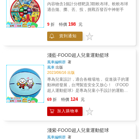
內容物含1個計分標靶及3顆軟布球。軟軟布球
適合拋、擲、丟、投，挑戰百發百中神射手
198
9
折
特價
元
貨到通知
淺藍-FOOD超人兒童運動籃球
風車編輯群
著
風車
出版
2023/06/16 出版
專為兒童設計，適合各種場地， 促進孩子的運
動神經發展，台灣製造安全又放心！ 《FOOD
超人運動籃球》是專為兒童小手設計的運動籃
球，6吋小直徑的籃球方便孩子輕鬆抓握、拾
124
69
折
特價
元
起，且適合各種場地，在室內可當作彈跳玩
具，室外可實際打籃球、玩遊戲，開啟孩子的
加入購物車
運動智能。 本產品為台灣製造，並通過ST安全
玩具檢驗，無毒材質使用起來更安全放心！
FOOD超人可愛又活潑的圖案，與鮮艷的顏色
能吸引孩子目光，也適合讓孩子學習抓握能力
淺紫-FOOD超人兒童運動籃球
與小肌肉的發展。家長可以在一旁陪伴孩子練
風車編輯群
著