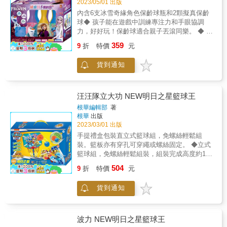
2023/05/01 出版
內含6支冰雪奇緣角色保齡球瓶和2顆擬真保齡
球◆ 孩子能在遊戲中訓練專注力和手眼協調
力，好好玩！保齡球適合親子丟滾同樂。 ◆ 盒
裝收納easy，提把輕巧帶著走。 ●材質厚實安
359
9
折
特價
元
全，本產品通過ST安全玩具檢驗
貨到通知
汪汪隊立大功 NEW明日之星籃球王
根華編輯部
著
根華
出版
2023/03/01 出版
手提禮盒包裝直立式籃球組，免螺絲輕鬆組
裝。籃板亦有穿孔可穿繩或螺絲固定。 ◆立式
籃球組，免螺絲輕鬆組裝，組裝完成高度約110
公分。籃板亦有穿孔可穿繩或螺絲釘固定。 ◆
504
9
折
特價
元
孩子能在遊戲中訓練專注力和手眼協調力。 ◆
盒裝收納easy，提把輕巧帶著走。 ●材質厚實
貨到通知
安全，本產品通過ST安全玩具檢驗
波力 NEW明日之星籃球王