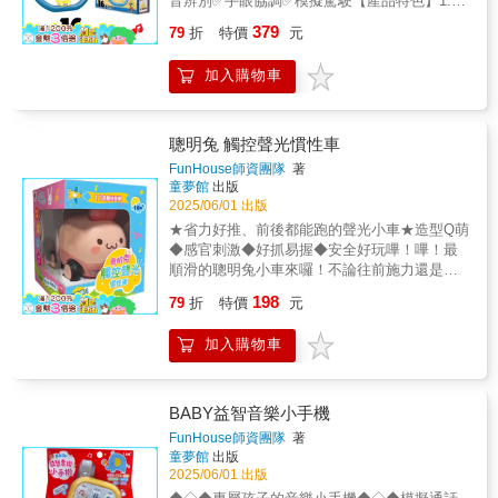
音辨別✅手眼協調✅模擬駕駛【產品特色】1.汽
展。【錄音學說話】鼓勵寶寶開口模仿，啟蒙
兩款顏色，可依照寶貝喜好去做選擇。寶貝
車有聲方向盤，可以360度旋轉，更貼近真實呈
語言能力。【布偶套可拆】可輕鬆拆洗，乾淨
379
們，快來成為小小駕駛員吧！
79
折
特價
元
現。2.三角固定器搭配有聲方向盤使用，吸附
衛生，安心探索。
在光滑平面，更能熟練操作。3.附上三角固定
加入購物車
器。【能力培養】1.藉由豐富按鍵音效，增加
寶貝學習能力。2.模擬操控方向盤的過程中，
訓練手眼協調。3.啟發大腦，產生對於方向的
認知能力。4.七彩燈光顏色，刺激寶貝視覺感
聰明兔 觸控聲光慣性車
官的互動。【快來成為小小駕駛員】1.七彩燈
FunHouse師資團隊
著
光，隨節奏閃爍！2.豐富按鍵幫助學習3.音樂、
童夢館
出版
旋律、警車、鑰匙、救護車、消防車、方向
2025/06/01 出版
燈、喇叭。 各式多種音效聲。【獨家設計，雙
★省力好推、前後都能跑的聲光小車★造型Q萌
語標示】可以動小跑車，搭配擬真道路，附上
◆感官刺激◆好抓易握◆安全好玩嗶！嗶！最
中文標示，增加操控樂趣。【兩款顏色】共有
順滑的聰明兔小車來囉！不論往前施力還是往
兩款顏色，可依照寶貝喜好去做選擇。寶貝
後施力，都能輕鬆推動。輕觸聰明兔的臉部，
198
們，快來成為小小駕駛員吧！
79
折
特價
元
除了會發光，還會播放音樂，內含11首輕快音
樂，邊跑邊唱增添遊玩樂趣。選用安全無毒材
加入購物車
質，車身堅固、車輪耐磨，玩得放心。專為寶
寶設計，尺寸輕巧，全車無銳角，小手好抓
握。一車滿足寶寶視覺、聽覺、觸覺等多重感
官刺激，快和小寶貝一起比比看，誰推的最遠
BABY益智音樂小手機
吧！《同系列觸控聲光慣性車》FG0807 聰明
FunHouse師資團隊
著
兔 觸控聲光慣性車FG0808 淘氣牛 觸控聲
童夢館
出版
光慣性車✽內附3顆LR4電池。本書特色：1.雙
2025/06/01 出版
向滑行：慣性車順滑設計，往前往後都能跑。