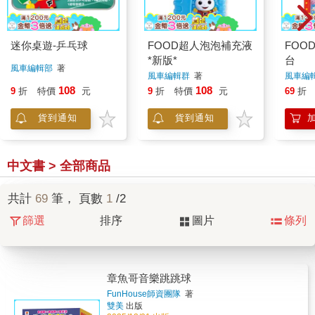
迷你桌遊-乒乓球
FOOD超人泡泡補充液
FOO
*新版*
台
風車編輯部
著
風車編輯群
著
風車編
108
108
9
折
特價
元
9
折
特價
元
69
折
貨到通知
貨到通知
中文書 > 全部商品
共計
69
筆， 頁數
1
/2
篩選
排序
圖片
條列
章魚哥音樂跳跳球
FunHouse師資團隊
著
雙美
出版