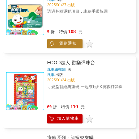
Round the Mountain｜Carman｜Turkish March
2025/01/27 出版
｜Here We Go Round the Mulberry Bush★晚
透過各種運動項目，訓練手眼協調
安曲：Lullaby A｜Rock a Bye Baby｜Sonata
in a Major｜Greensleeves｜The Man on the
Flying Trapeze｜Hometown Relatives｜Happy
Home｜Beautiful Flowers｜Little Star｜Joy to
108
9
折
特價
元
the World｜Lullaby B｜Greetings from the
Four Seasons｜Always with Me｜Kiss the
貨到通知
Rain｜Forest Rhapsopy★大自然：•雙語＋音
效風｜下雨｜打雷｜海★交通工具：•雙語＋音
效救護車｜警車｜消防車｜汽車｜摩托車｜腳
踏車｜火車｜垃圾車｜船★動 物：•雙語＋音
FOOD超人-歡樂彈珠台
效鳥｜乳牛｜鴨子｜貓｜狗｜青蛙｜綿羊｜雞
風車編輯部
著
★數 字：•雙語１｜２｜３｜４｜５｜６｜７
風車
出版
｜８｜９｜１０★英文字母：Ａ｜Ｂ｜Ｃ｜Ｄ
2025/01/24 出版
｜Ｅ｜Ｆ｜Ｇ｜Ｈ｜Ｉ｜Ｊ｜Ｋ｜Ｌ｜Ｍ｜Ｎ
可愛益智經典重現!一起來玩PK挑戰打彈珠
｜Ｏ｜Ｐ｜Ｏ｜Ｒ｜Ｓ｜Ｔ｜Ｕ｜Ｖ｜Ｗ｜Ｘ
｜Ｙ｜Ｚ★唐 詩：登鸛雀樓｜靜夜思｜春曉
【節電模式】閒置３０秒後，即發出提示音，
110
進入休眠模式。■請自備指定電池（四號碳鋅電
69
折
特價
元
池２顆）。本書特色：■模擬手機、相機設計，
一次擁有！■貼近幼兒學齡前認知需求。■機身
加入購物車
圓滑設計，安全好抓握。■２種模式切換，操作
直覺簡單。■兩段式輕音量調整，保護小耳朵。
■相機閃爍燈光，柔和不傷眼。■機身輕巧，可
療癒系列：龍蝦夾夾樂