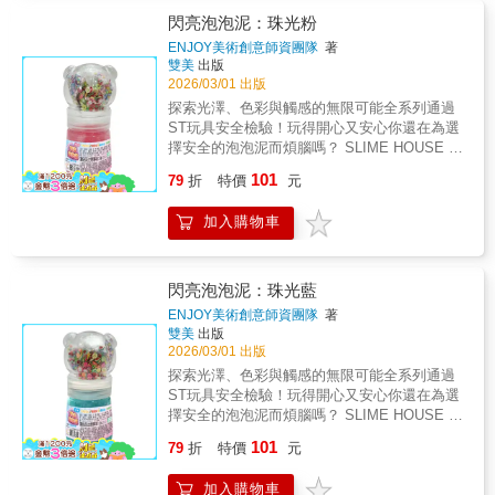
安全安心使用選用安全材質製作，陪伴孩子安
更是陪伴寶貝發展專注力與手眼協調的最佳夥
閃亮泡泡泥：珠光粉
心遊戲，家長更放心。■內容物電動泡泡槍、
伴！★精細動作與小肌肉發展：抓握木槌、瞄
ENJOY美術創意師資團隊
著
90ML泡泡水
準敲擊，有效訓練手腕穩定度與手指力量。★
雙美
出版
視覺追蹤與手眼協調：透過「看準」與「擊
2026/03/01 出版
中」的過程，提升孩子大腦反應靈敏度。★專
探索光澤、色彩與觸感的無限可能全系列通過
注力與耐性培養：重複操作、單純且回饋感強
ST玩具安全檢驗！玩得開心又安心你還在為選
的玩法，能吸引孩子長時間投入。★顏色感知
擇安全的泡泡泥而煩腦嗎？ SLIME HOUSE 閃
與分類啟蒙：繽紛的多色木柱設計，在遊戲過
亮泡泡泥，堅持把關安全，啟發創意，陪伴成
101
程中引導孩子辨識色彩。◎木製玩具建議存放
79
折
特價
元
長，不只讓孩子玩得開心，更要讓您放心，現
於乾燥通風處，避免直接日曬或放置於潮濕環
在，就一起開啟這場創造力驚奇之旅吧！🎨創
境。◎商品照片受拍攝光線與個人螢幕設定影
加入購物車
意混搭，獨一無二！ 1. 拿出珠光泡泡泥基礎
響，顏色請以收到的實品為準。◎避免不當重
罐。2. 隨意加入適量「奇幻亮片、彩虹珠珠、
摔或強力碰撞。
水果軟陶」。3. 盡情揉捏，直到配件均勻分
布，見證你的獨家作品誕生！🌈創意混搭，獨
閃亮泡泡泥：珠光藍
一無二！ 【珠光閃亮泡泡泥】1. 絲滑觸感：拉
ENJOY美術創意師資團隊
著
伸性極佳，療癒手感。2. 夢幻光澤：自帶珠
雙美
出版
光，隨光線流轉變幻。3. 解壓音效：揉捏時發
2026/03/01 出版
出清脆「啵啵」泡泡聲，療癒100分。【閃亮繽
探索光澤、色彩與觸感的無限可能全系列通過
紛配件組】1. 奇幻亮片：注入璀璨星光層次。
ST玩具安全檢驗！玩得開心又安心你還在為選
2. 彩虹珠珠：增添驚喜觸感與視覺活力。3. 水
擇安全的泡泡泥而煩腦嗎？ SLIME HOUSE 閃
果軟陶：可愛立體造型，激發主題創作。📝 安
亮泡泡泥，堅持把關安全，啟發創意，陪伴成
101
全認證：通過ST玩具安全檢驗，品質看得見*產
79
折
特價
元
長，不只讓孩子玩得開心，更要讓您放心，現
品顏色依實物為主。給爸媽的安心使用指南為
在，就一起開啟這場創造力驚奇之旅吧！🎨創
確保孩子能在最安全、衛生的環境下盡情創
加入購物車
意混搭，獨一無二！ 1. 拿出珠光泡泡泥基礎