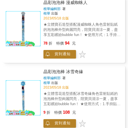
能吸引孩子目光，也適合讓孩子學習抓握能力
晶彩泡泡棒 漫威蜘蛛人
能彈跳，適合多種球類玩法。 5.通過檢驗好放
與小肌肉的發展。家長可以在一旁陪伴孩子練
根華編輯部
著
心 通過ST檢驗的安全材質，讓孩子玩得開心，
習丟球、拍球、拋球、投球等不同遊戲，能訓
根華
出版
家長更放心。 6.促進親子關係 家長可以陪伴孩
練孩子肌肉發展與平衡能力，同時刺激動態視
2023/05/18 出版
子一起玩耍，促進親子互動關係，也可以共享
覺，不僅強化兒童運動神經發展，在遊玩的過
★立體寶石造型搭配漫威蜘蛛人角色雷射貼紙
親密的互動時光。 商品功能 ★促進視覺發展
程中也能促進親子互動關係。 商品特色 1.促進
的泡泡棒外型絢麗閃亮，陪寶貝清涼一夏，盡
鮮艷又活潑的顏色能刺激孩子的動態視覺發
運動神經 在投球、丟球、拍球的遊戲過程中，
享五彩繽紛bubble fun！ ★使用方式：1.手持貼
展。 ★訓練運動智能 遊戲過程中能訓練孩子的
能促進孩子運動神經發展，強化孩子的運動智
有雷射貼紙的手把處並轉開，即可抽出泡泡
運動智能，強化平衡感。 ★提升肌肉發展 幫助
94
能。 2.顏色識別能力 鮮豔活潑的顏色，能刺激
78
折
特價
元
棒。可用嘴吹也可手揮，樂趣加倍。2.轉開上
孩子訓練小肌肉，強化肌肉發展。 ★強化親子
孩子的視覺發展，同時也能強化孩子的顏色識
方的寶石，還有神祕的小小儲物空間喔！●泡泡
互動 家長可在旁陪伴孩子，和孩子一起丟球、
別能力，多元認知發展。 3.強化手眼協調 動態
貨到通知
遊戲好處多：1.增加親子互動2.促進肢體協調3.
接球、打籃球，共享親子互動時光。 &
的籃球能刺激孩子的手部肌肉發展，同時也能
訓練肺活量4.刺激感官與肌肉發展◆泡泡棒總
刺激動態視覺，能強化孩子的手眼協調！ 4.高
長約：40cm /直徑：2.8cm（不同造型的泡泡
彈力材質 充氣的高彈性材質，可以輕輕一拍即
棒，尺寸也略有不同）泡泡液容量：約
晶彩泡泡棒 冰雪奇緣
能彈跳，適合多種球類玩法。 5.通過檢驗好放
118ml（4 fl oz）◆小叮嚀：使用泡泡水玩具
根華編輯部
著
心 通過ST檢驗的安全材質，讓孩子玩得開心，
時，應避免觸碰眼睛及嘴巴，玩完後請立刻洗
根華
出版
家長更放心。 6.促進親子關係 家長可以陪伴孩
手。泡泡水開封後請盡速用完，避免受微生物
2023/05/18 出版
子一起玩耍，促進親子互動關係，也可以共享
污染
★立體雪花造型搭配冰雪奇緣角色雷射貼紙的
親密的互動時光。 商品功能 ★促進視覺發展
泡泡棒外型絢麗閃亮，陪寶貝清涼一夏，盡享
鮮艷又活潑的顏色能刺激孩子的動態視覺發
五彩繽紛bubble fun！ ★使用方式：1.手持貼有
展。 ★訓練運動智能 遊戲過程中能訓練孩子的
雷射貼紙的手把處並轉開，即可抽出泡泡棒。
運動智能，強化平衡感。 ★提升肌肉發展 幫助
108
9
折
特價
元
可用嘴吹也可手揮，樂趣加倍。2.轉開上方的
孩子訓練小肌肉，強化肌肉發展。 ★強化親子
雪花，還有神祕的小小儲物空間喔！
互動 家長可在旁陪伴孩子，和孩子一起丟球、
貨到通知
接球、打籃球，共享親子互動時光。 &