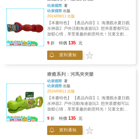
吊掛好攜帶！✽適用年齡：18個月以上
幼康國際
著
幼康國際
出版
2024/09/11 出版
【本書特色】 【產品內容】1. 海灘戲水夏日戲
水神器2. 戶外活動海邊遊玩3. 想夾甚麼都可以
放鬆心情，享受童趣的創意時光！兒童文創商
品不僅是玩樂的工具，更是激發孩子創意和想
135
9
折
特價
元
像力的神奇寶藏！想像一下，孩子們專注地玩
著充滿創意的文創商品，眼中閃爍著興奮的光
貨到通知
芒，你們一起沉浸在童趣的世界中，分享彼此
的創意和歡笑。我們的兒童文創商品，不僅能
讓孩子們在創作中放鬆心情，更能促進親子互
動，讓你們共同探索無限的可能性。我們的文
療癒系列：河馬夾夾樂
創商品，採用安全無毒的材質和鮮豔可愛的設
幼康國際
著
計，易於操作且充滿趣味性，讓每個孩子都能
幼康國際
出版
輕鬆上手，發揮無限創意，享受創作的樂趣！
2024/09/11 出版
讓文創商品成為孩子們成長中的好夥伴，陪伴
【本書特色】 【產品內容】1. 海灘戲水夏日戲
他們探索世界，創造屬於他們的美好回憶吧！
水神器2. 戶外活動海邊遊玩3. 想夾甚麼都可以
希望我們的兒童文創商品，能為你和孩子們帶
放鬆心情，享受童趣的創意時光！兒童文創商
來更多的創意和歡樂！
品不僅是玩樂的工具，更是激發孩子創意和想
135
9
折
特價
元
像力的神奇寶藏！想像一下，孩子們專注地玩
著充滿創意的文創商品，眼中閃爍著興奮的光
貨到通知
芒，你們一起沉浸在童趣的世界中，分享彼此
的創意和歡笑。我們的兒童文創商品，不僅能