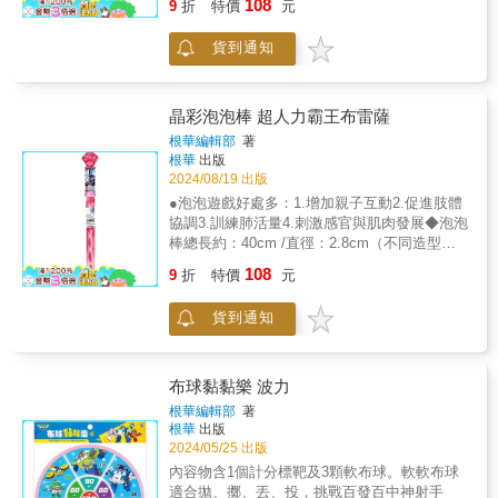
108
9
折
特價
元
118ml（4 fl oz）◆小叮嚀：使用泡泡水玩具
時，應避免觸碰眼睛及嘴巴，玩完後請立刻洗
貨到通知
手。泡泡水開封後請盡速用完，避免受微生物
污染
晶彩泡泡棒 超人力霸王布雷薩
根華編輯部
著
根華
出版
2024/08/19 出版
●泡泡遊戲好處多：1.增加親子互動2.促進肢體
協調3.訓練肺活量4.刺激感官與肌肉發展◆泡泡
棒總長約：40cm /直徑：2.8cm（不同造型的
泡泡棒，尺寸也略有不同）泡泡液容量：約
108
9
折
特價
元
118ml（4 fl oz）◆小叮嚀：使用泡泡水玩具
時，應避免觸碰眼睛及嘴巴，玩完後請立刻洗
貨到通知
手。泡泡水開封後請盡速用完，避免受微生物
污染
布球黏黏樂 波力
根華編輯部
著
根華
出版
2024/05/25 出版
內容物含1個計分標靶及3顆軟布球。軟軟布球
適合拋、擲、丟、投，挑戰百發百中神射手