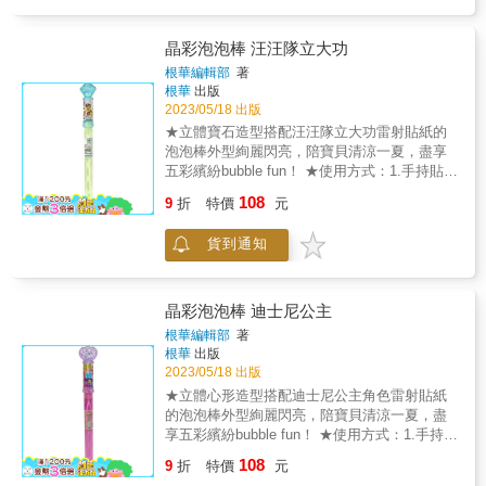
晶彩泡泡棒 汪汪隊立大功
根華編輯部
著
根華
出版
2023/05/18 出版
★立體寶石造型搭配汪汪隊立大功雷射貼紙的
泡泡棒外型絢麗閃亮，陪寶貝清涼一夏，盡享
五彩繽紛bubble fun！ ★使用方式：1.手持貼有
雷射貼紙的手把處並轉開，即可抽出泡泡棒。
108
9
折
特價
元
可用嘴吹也可手揮，樂趣加倍。2.轉開上方的
寶石，還有神祕的小小儲物空間喔●泡泡遊戲好
貨到通知
處多：1.增加親子互動2.促進肢體協調3.訓練肺
活量4.刺激感官與肌肉發展◆泡泡棒總長約：
40cm /直徑：2.8cm（不同造型的泡泡棒，尺
寸也略有不同）泡泡液容量：約118ml（4 fl
晶彩泡泡棒 迪士尼公主
oz）◆小叮嚀：使用泡泡水玩具時，應避免觸
根華編輯部
著
碰眼睛及嘴巴，玩完後請立刻洗手。泡泡水開
根華
出版
封後請盡速用完，避免受微生物污染
2023/05/18 出版
★立體心形造型搭配迪士尼公主角色雷射貼紙
的泡泡棒外型絢麗閃亮，陪寶貝清涼一夏，盡
享五彩繽紛bubble fun！ ★使用方式：1.手持貼
有雷射貼紙的手把處並轉開，即可抽出泡泡
108
9
折
特價
元
棒。可用嘴吹也可手揮，樂趣加倍。2.轉開上