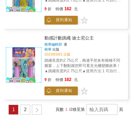
▲跳繩長度約2.75公尺▲使用方法:1.可自行調
整適合自已的跳繩長度。2.以右手握持計數
162
9
折
特價
元
器，手把呈水平方向握緊搖動。3.繩子由後面
往前甩動即能計數。4.按下黑色按鈕，數字就
貨到通知
會歸零。★上下翻動握把即可看見光柵變圖效
果喔
動感計數跳繩 迪士尼公主
根華編輯部
著
根華
出版
2023/03/01 出版
跳繩長度約2.75公尺，兩邊手把各有兩種不同
圖案，上下翻動握把即可看見光柵變圖效果！
▲跳繩長度約2.75公尺▲使用方法:1.可自行調
整適合自已的跳繩長度。2.以右手握持計數
162
9
折
特價
元
器，手把呈水平方向握緊搖動。3.繩子由後面
往前甩動即能計數。4.按下黑色按鈕，數字就
貨到通知
會歸零。★上下翻動握把即可看見光柵變圖效
果喔
1
2
頁數
1
/2
移至第
頁