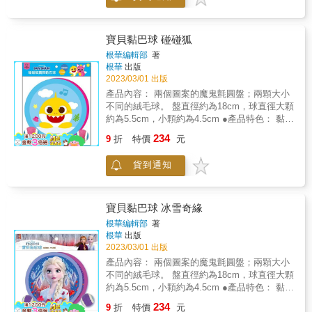
單人玩：球向上拋，球落下接住；球向下投
擲，球彈起接住； 亦可各角度拋擲，或向牆面
投擲增加難度。 兩人以上玩：可依據自己和同
寶貝黏巴球 碰碰狐
伴的力氣大小決定距離的遠近
根華編輯部
著
根華
出版
2023/03/01 出版
產品內容： 兩個圖案的魔鬼氈圓盤；兩顆大小
不同的絨毛球。 盤直徑約為18cm，球直徑大顆
約為5.5cm，小顆約為4.5cm ●產品特色： 黏巴
盤面為魔術鉤布，能輕易黏住拋擲中的黏巴
234
9
折
特價
元
球。 盤背的魔鬼氈扣帶可調整，便於固定手
部。 黏著力高，背袋方便調整，用法簡易，適
貨到通知
合親子戶外遊戲，開心動一動！ ★玩法介紹：
單人玩：球向上拋，球落下接住；球向下投
擲，球彈起接住； 亦可各角度拋擲，或向牆面
投擲增加難度。 兩人以上玩：可依據自己和同
寶貝黏巴球 冰雪奇緣
伴的力氣大小決定距離的遠近
根華編輯部
著
根華
出版
2023/03/01 出版
產品內容： 兩個圖案的魔鬼氈圓盤；兩顆大小
不同的絨毛球。 盤直徑約為18cm，球直徑大顆
約為5.5cm，小顆約為4.5cm ●產品特色： 黏巴
盤面為魔術鉤布，能輕易黏住拋擲中的黏巴
234
9
折
特價
元