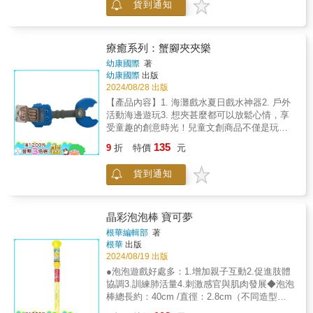
貨到通知
沉浸在童趣的世界中，分享彼此的創意和歡
笑。我們的兒童文創商品，不僅能讓孩子們在
創作中放鬆心情，更能促進親子互動，讓你們
共同探索無限的可能性。我們的文創商品，採
療癒系列：蟹腳夾夾樂
用安全無毒的材質和鮮豔可愛的設計，易於操
幼康國際
著
作且充滿趣味性，讓每個孩子都能輕鬆上手，
幼康國際
出版
發揮無限創意，享受創作的樂趣！讓文創商品
2024/08/28 出版
成為孩子們成長中的好夥伴，陪伴他們探索世
【產品內容】1. 海灘戲水夏日戲水神器2. 戶外
界，創造屬於他們的美好回憶吧！希望我們的
活動海邊遊玩3. 想夾甚麼都可以放鬆心情，享
兒童文創商品，能為你和孩子們帶來更多的創
受童趣的創意時光！兒童文創商品不僅是玩樂
意和歡樂！
的工具，更是激發孩子創意和想像力的神奇寶
135
9
折
特價
元
藏！想像一下，孩子們專注地玩著充滿創意的
文創商品，眼中閃爍著興奮的光芒，你們一起
貨到通知
沉浸在童趣的世界中，分享彼此的創意和歡
笑。我們的兒童文創商品，不僅能讓孩子們在
創作中放鬆心情，更能促進親子互動，讓你們
共同探索無限的可能性。我們的文創商品，採
晶彩泡泡棒 寶可夢
用安全無毒的材質和鮮豔可愛的設計，易於操
根華編輯部
著
作且充滿趣味性，讓每個孩子都能輕鬆上手，
根華
出版
發揮無限創意，享受創作的樂趣！讓文創商品
2024/08/19 出版
成為孩子們成長中的好夥伴，陪伴他們探索世
●泡泡遊戲好處多：1.增加親子互動2.促進肢體
界，創造屬於他們的美好回憶吧！希望我們的
協調3.訓練肺活量4.刺激感官與肌肉發展◆泡泡
兒童文創商品，能為你和孩子們帶來更多的創
棒總長約：40cm /直徑：2.8cm（不同造型的
意和歡樂！
泡泡棒，尺寸也略有不同）泡泡液容量：約