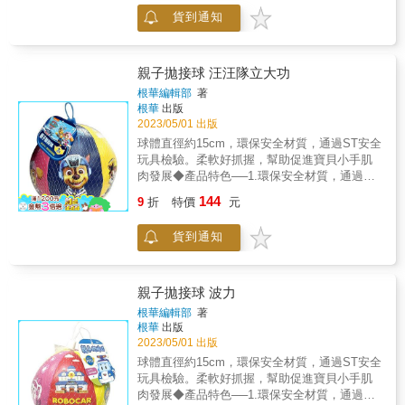
方的愛心，還有神祕的小小儲物空間喔●泡泡遊
貨到通知
戲好處多：1.增加親子互動2.促進肢體協調3.訓
練肺活量4.刺激感官與肌肉發展◆泡泡棒總長
約：40cm /直徑：2.8cm（不同造型的泡泡
棒，尺寸也略有不同）泡泡液容量：約
親子拋接球 汪汪隊立大功
118ml（4 fl oz）◆小叮嚀：使用泡泡水玩具
根華編輯部
著
時，應避免觸碰眼睛及嘴巴，玩完後請立刻洗
根華
出版
手。泡泡水開封後請盡速用完，避免受微生物
2023/05/01 出版
污染
球體直徑約15cm，環保安全材質，通過ST安全
玩具檢驗。柔軟好抓握，幫助促進寶貝小手肌
肉發展◆產品特色──1.環保安全材質，通過ST
安全玩具檢驗。2.柔軟好抓握，幫助促進寶貝
144
9
折
特價
元
小手肌肉發展。3.拋接球的遊戲可以發展幼兒
手眼協調力並激發運動潛能。4.可手丟也可腳
貨到通知
踢，快樂玩耍增加親子互動。◆玩法介紹──※
單人玩：自己一人左右手互相拋接。※兩人以
上玩：1.雙人定點拋接為基礎玩法；多人加入
拋接則可增加難度，考驗幼兒的即時反應。2.
親子拋接球 波力
加入籃子等道具讓孩子玩定點投籃；熟練後可
根華編輯部
著
移動道具位置，讓寶貝迎接更多挑戰
根華
出版
2023/05/01 出版
球體直徑約15cm，環保安全材質，通過ST安全
玩具檢驗。柔軟好抓握，幫助促進寶貝小手肌
肉發展◆產品特色──1.環保安全材質，通過ST