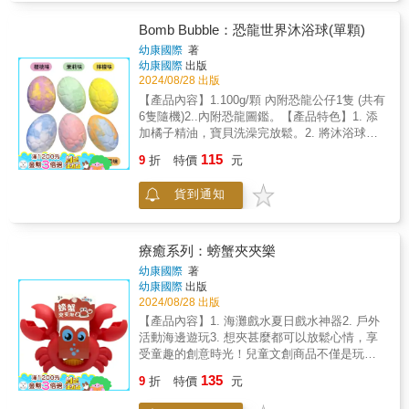
讓孩子們在創作中放鬆心情，更能促進親子互
動，讓你們共同探索無限的可能性。我們的文
Bomb Bubble：恐龍世界沐浴球(單顆)
創商品，採用安全無毒的材質和鮮豔可愛的設
幼康國際
著
計，易於操作且充滿趣味性，讓每個孩子都能
幼康國際
出版
輕鬆上手，發揮無限創意，享受創作的樂趣！
2024/08/28 出版
讓文創商品成為孩子們成長中的好夥伴，陪伴
【產品內容】1.100g/顆 內附恐龍公仔1隻 (共有
他們探索世界，創造屬於他們的美好回憶吧！
6隻隨機)2..內附恐龍圖鑑。【產品特色】1. 添
希望我們的兒童文創商品，能為你和孩子們帶
加橘子精油，寶貝洗澡完放鬆。2. 將沐浴球放
來更多的創意和歡樂！
入200ml，融化之後即可看到恐龍公仔。【產品
115
9
折
特價
元
介紹】恐龍是遠古生物，充滿著神秘感，一直
受到大小朋友歡迎。恐龍的魅力在於它們的神
貨到通知
秘、強大、多樣和教育意義，吸引著小朋友們
的無限好奇心和探索精神。許多卡通和電影也
都以恐龍為主題，恐龍種類繁多，每種都有獨
特的特徵。這次我們挑選了6款最受歡迎的恐龍
療癒系列：螃蟹夾夾樂
隨機包裹在沐浴球中，讓小朋友每次戲水或泡
幼康國際
著
澡時，都會獲得不同的款式，讓每一次的體驗
幼康國際
出版
都充滿新鮮感。包裝袋中另有附贈恐龍圖鑑，
2024/08/28 出版
小朋友可以學習不同的知識，讓小朋友更加熟
【產品內容】1. 海灘戲水夏日戲水神器2. 戶外
悉和喜愛恐龍，進而有興趣了解地球的歷史、
活動海邊遊玩3. 想夾甚麼都可以放鬆心情，享
生物的演化，以及環境變遷的影響。總之，
受童趣的創意時光！兒童文創商品不僅是玩樂
《恐龍沐浴球》是結合沐浴鹽、盲盒樂趣及教
的工具，更是激發孩子創意和想像力的神奇寶
135
育意義的產品!!
9
折
特價
元
藏！想像一下，孩子們專注地玩著充滿創意的
文創商品，眼中閃爍著興奮的光芒，你們一起