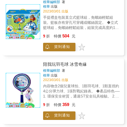
根華編輯部
著
根華
出版
2023/03/01 出版
手提禮盒包裝直立式籃球組，免螺絲輕鬆組
裝。籃板亦有穿孔可穿繩或螺絲固定。 ◆立式
籃球組，免螺絲輕鬆組裝，組裝完成高度約110
公分。籃板亦有穿孔可穿繩或螺絲釘固定。 ◆
504
9
折
特價
元
孩子能在遊戲中訓練專注力和手眼協調力。 ◆
盒裝收納easy，提把輕巧帶著走。 ●材質厚實
貨到通知
安全，本產品通過ST安全玩具檢驗
陪我玩羽毛球 冰雪奇緣
根華編輯部
著
根華
出版
2023/03/01 出版
內容物含2個兒童球拍、1顆羽毛球、1顆直徑約
4公分彈力球、1張對戰紀錄表。 ◆產品特色──
1. 環保安全材質，通過ST安全玩具檢驗。 2.
圓形球拍面加大接發球面積，幫助兒童更容易
359
9
折
特價
元
上手。 3. 彩虹網線增添兒童視覺吸引力。 4.
拋擊球遊戲可以發展幼兒手眼協調力並激發運
貨到通知
動潛能。 5. 快樂玩耍，增加親子互動。