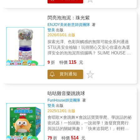
作，請您在讓孩子開始這趟驚奇之旅前，與我
罐。2. 隨意加入適量「奇幻亮片、彩虹珠珠、
們一同閱讀以下重要的守護約定：1. 本產品不
水果軟陶」。3. 盡情揉捏，直到配件均勻分
適合3歲以下兒童使用。2. 本產品內含小物件，
布，見證你的獨家作品誕生！🌈創意混搭，獨
閃亮泡泡泥：珠光紫
請由成年人拆開包裝，並在監護人陪同下使
一無二！ 【珠光閃亮泡泡泥】1. 絲滑觸感：拉
ENJOY美術創意師資團隊
著
用，避免兒童誤食。3. 若皮膚出現紅、腫、
伸性極佳，療癒手感。2. 夢幻光澤：自帶珠
雙美
出版
癢、脫皮等過敏反應，應立即停止使用並就
光，隨光線流轉變幻。3. 解壓音效：揉捏時發
2026/03/01 出版
醫。4. 手上有有傷口時，請勿使用本產品，操
出清脆「啵啵」泡泡聲，療癒100分。【閃亮繽
探索光澤、色彩與觸感的無限可能全系列通過
作時請勿接觸口眼鼻。5. 使用產品前後務必清
紛配件組】1. 奇幻亮片：注入璀璨星光層次。
ST玩具安全檢驗！玩得開心又安心你還在為選
潔雙手，保持手部乾淨。6. 使用完畢需裝回容
2. 彩虹珠珠：增添驚喜觸感與視覺活力。3. 水
擇安全的泡泡泥而煩腦嗎？ SLIME HOUSE 閃
器內密封並放置陰涼處，保存不當容易造成變
果軟陶：可愛立體造型，激發主題創作。📝 安
亮泡泡泥，堅持把關安全，啟發創意，陪伴成
質、水分流失變乾或滋生細菌。7. 若出現異
115
全認證：通過ST玩具安全檢驗，品質看得見*產
9
折
特價
元
長，不只讓孩子玩得開心，更要讓您放心，現
味、變色、發霉或嚴重出水、出油情形，請停
品顏色依實物為主。給爸媽的安心使用指南為
在，就一起開啟這場創造力驚奇之旅吧！🎨創
止使用並丟棄。讓我們一起，為孩子的每一次
確保孩子能在最安全、衛生的環境下盡情創
貨到通知
意混搭，獨一無二！ 1. 拿出珠光泡泡泥基礎
創意探索，鋪設最安心的道路。✨ + 珠光閃亮 |
作，請您在讓孩子開始這趟驚奇之旅前，與我
罐。2. 隨意加入適量「奇幻亮片、彩虹珠珠、
🌈 + 繽紛色彩 | 👆 觸感升級 | 🎨 激發創意
們一同閱讀以下重要的守護約定：1. 本產品不
水果軟陶」。3. 盡情揉捏，直到配件均勻分
適合3歲以下兒童使用。2. 本產品內含小物件，
布，見證你的獨家作品誕生！🌈創意混搭，獨
咕咕雞音樂跳跳球
請由成年人拆開包裝，並在監護人陪同下使
一無二！ 【珠光閃亮泡泡泥】1. 絲滑觸感：拉
FunHouse師資團隊
著
用，避免兒童誤食。3. 若皮膚出現紅、腫、
伸性極佳，療癒手感。2. 夢幻光澤：自帶珠
雙美
出版
癢、脫皮等過敏反應，應立即停止使用並就
光，隨光線流轉變幻。3. 解壓音效：揉捏時發
2025/12/01 出版
醫。4. 手上有有傷口時，請勿使用本產品，操
出清脆「啵啵」泡泡聲，療癒100分。【閃亮繽
會唱歌✕會跳舞✕會說話寶寶學爬、學說話的祕
作時請勿接觸口眼鼻。5. 使用產品前後務必清
紛配件組】1. 奇幻亮片：注入璀璨星光層次。
密武器！一拍就動，一說就學！激發寶寶爬行
潔雙手，保持手部乾淨。6. 使用完畢需裝回容
2. 彩虹珠珠：增添驚喜觸感與視覺活力。3. 水
與說話的關鍵興趣！「快來追我吧！」輕輕拍
器內密封並放置陰涼處，保存不當容易造成變
果軟陶：可愛立體造型，激發主題創作。📝 安
打咕咕雞音樂跳跳球，即可開始「播放音樂並
質、水分流失變乾或滋生細菌。7. 若出現異
514
全認證：通過ST玩具安全檢驗，品質看得見*產
79
折
特價
元
跳動」，再次拍打「切換歌曲」，吸引寶寶持