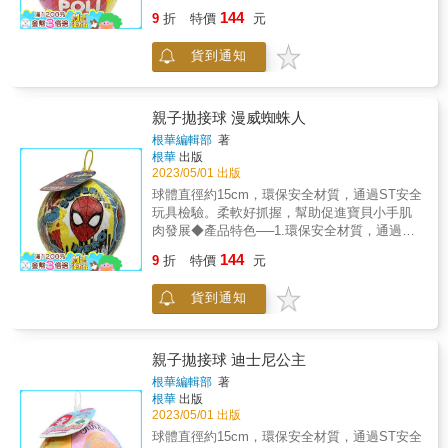
安全玩具檢驗。2.柔軟好抓握，幫助促進寶貝
144
9
折
特價
元
小手肌肉發展。3.拋接球的遊戲可以發展幼兒
手眼協調力並激發運動潛能。4.可手丟也可腳
貨到通知
踢，快樂玩耍增加親子互動。◆玩法介紹──※
單人玩：自己一人左右手互相拋接。※兩人以
上玩：1.雙人定點拋接為基礎玩法；多人加入
拋接則可增加難度，考驗幼兒的即時反應。2.
親子拋接球 漫威蜘蛛人
加入籃子等道具讓孩子玩定點投籃；熟練後可
根華編輯部
著
移動道具位置，讓寶貝迎接更多挑戰
根華
出版
2023/05/01 出版
球體直徑約15cm，環保安全材質，通過ST安全
玩具檢驗。柔軟好抓握，幫助促進寶貝小手肌
肉發展◆產品特色──1.環保安全材質，通過ST
安全玩具檢驗。2.柔軟好抓握，幫助促進寶貝
144
9
折
特價
元
小手肌肉發展。3.拋接球的遊戲可以發展幼兒
手眼協調力並激發運動潛能。4.可手丟也可腳
貨到通知
踢，快樂玩耍增加親子互動。◆玩法介紹──※
單人玩：自己一人左右手互相拋接。※兩人以
上玩：1.雙人定點拋接為基礎玩法；多人加入
拋接則可增加難度，考驗幼兒的即時反應。2.
親子拋接球 迪士尼公主
加入籃子等道具讓孩子玩定點投籃；熟練後可
根華編輯部
著
移動道具位置，讓寶貝迎接更多挑戰
根華
出版
2023/05/01 出版
球體直徑約15cm，環保安全材質，通過ST安全