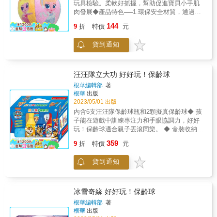
玩具檢驗。柔軟好抓握，幫助促進寶貝小手肌
肉發展◆產品特色──1.環保安全材質，通過ST
安全玩具檢驗。2.柔軟好抓握，幫助促進寶貝
144
9
折
特價
元
小手肌肉發展。3.拋接球的遊戲可以發展幼兒
手眼協調力並激發運動潛能。4.可手丟也可腳
貨到通知
踢，快樂玩耍增加親子互動。◆玩法介紹──※
單人玩：自己一人左右手互相拋接。※兩人以
上玩：1.雙人定點拋接為基礎玩法；多人加入
拋接則可增加難度，考驗幼兒的即時反應。2.
汪汪隊立大功 好好玩！保齡球
加入籃子等道具讓孩子玩定點投籃；熟練後可
根華編輯部
著
移動道具位置，讓寶貝迎接更多挑戰
根華
出版
2023/05/01 出版
內含6支汪汪隊保齡球瓶和2顆擬真保齡球◆ 孩
子能在遊戲中訓練專注力和手眼協調力，好好
玩！保齡球適合親子丟滾同樂。 ◆ 盒裝收納
easy，提把輕巧帶著走。 ●材質厚實安全，本
359
9
折
特價
元
產品通過ST安全玩具檢驗
貨到通知
冰雪奇緣 好好玩！保齡球
根華編輯部
著
根華
出版