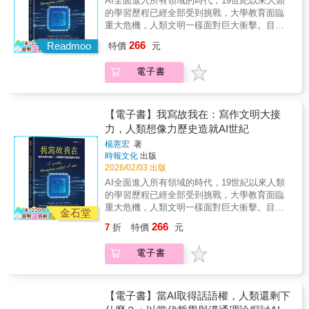
AI全面進入所有領域的時代，19世紀以來人類
物也在政策上謀求創造性。創造力是由不同的
的學習歷程已經全部受到挑戰，大學教育面臨
文化與歷史脈絡交織出的複雜現象，本書跨越
重大危機，人類文明一樣面對巨大衝擊。目前
學科界線，從心理學、哲學、社會學等不同視
的AI才起步而已，仍然很弱，Weak AI卻已經
266
角，探索創造力的歷史、理論與實踐，有助我
Readmoo
特價
元
有如洪水般淹沒傳統知識的殿堂。Stronger AI
們理解深刻且值得玩味的問題：★一個人或一
則已經在孕育中。在此不確定的年代，接續
樣物品是否隱含創造力，該由誰定義？是否有
電子書
2024年12月出版《寫作的靈現》（Mind
令人信服的創造力評估方式？★世人對〈蒙娜
silhouette）提出「靠AI長知識，動手寫才有想
麗莎〉的高度評價為何能亙古不變？上個世紀
像力」，作者楊憲宏再次出手，將人類想像力
有創意的東西，在未來仍被青睞的可能性是能
的歷史編寫成年表，2500年來，靠書寫成就的
【電子書】我寫故我在：寫作文明大接
夠預測的嗎？★有創意的人具備什麼人格特
文明，形成一種人類最聰明大腦「意識經驗」
力，人類想像力歷史造就AI世紀
質？智商愈高愈有創造力？ ★藝術、科學、政
的馬拉松接力，終於形成了AI的史前史，沒有
治等不同領域的創意表現有相似處嗎？ ★創造
楊憲宏
著
這2500年智者穿牆而出，天才由地湧現，凝聚
時報文化
出版
力有大小之分、有善惡之別？ 創造力的運作和
了集體智能（collective intelligence）的超時空
2026/02/03 出版
內在價值隨著社會變遷而演進，作者分析創造
聯繫，不可能有今天開放創新（open
力包含的三大要素：創造者、創造物、創造歷
AI全面進入所有領域的時代，19世紀以來人類
innovation）的AI橫空出世。作者楊憲宏年輕時
程。本書循序漸進說明創造力的源起與進展
的學習歷程已經全部受到挑戰，大學教育面臨
代是腦科學的研究者，1980年代就在台灣大學
——創造者的心理特徵、推動者、創造物的生
重大危機，人類文明一樣面對巨大衝擊。目前
醫學院生理研究所以「自主神經系統」
金石堂
成，以及它與特定文化的相關性，讓我們理解
的AI才起步而已，仍然很弱，Weak AI卻已經
（autonomic nervous system）作為碩士研究
266
7
折
特價
元
關於「創造力」更多面向、更豐富的深層知
有如洪水般淹沒傳統知識的殿堂。Stronger AI
的目標。這正是早期人類發明語言之前，心智
識。【你是知識控嗎？關於牛津通識課】用最
則已經在孕育中。在此不確定的年代，接續
感受（mind experiencing）在大腦形成「世界
電子書
簡明直白的方式，了解現代人最需要知道的大
2024年12月出版《寫作的靈現》（Mind
模型」（world model）記憶的核心自動機制。
問題。牛津通識課（Very Short Introductions，
silhouette）提出「靠AI長知識，動手寫才有想
這本新著作《我寫故我在》（I write, therefore
簡稱VSI）是英國牛津大學出版社（Oxford
像力」，作者楊憲宏再次出手，將人類想像力
what I am），從腦科學的角度，透視了AI發展
University Press）的系列叢書，秉持「為所有
的歷史編寫成年表，2500年來，靠書寫成就的
【電子書】當AI取得話語權，人類還剩下
的能與不能，並從歷史的經驗追找「我們可以
讀者提供一個可讀性強且包羅萬千的工具書圖
文明，形成一種人類最聰明大腦「意識經驗」