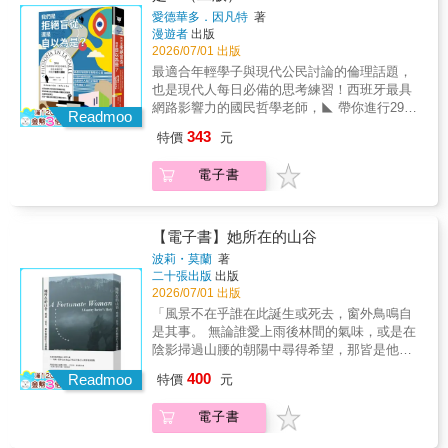
前往哥倫比亞挖掘外公遺骸的旅程。在媽媽這
各種可能。 ★&& &深入介紹日本面對多死社會
放的人生篇章。 「街角的診所比幼稚園多，老
愛德華多．因凡特
著
位捉摸不定、固執卻又逗趣的嚮導帶領下，英
的制度設計，如：社區支援中心、居家照顧、
人的影子在黃昏中拉得很長，像是時間本身在
漫遊者
出版
格麗德將家族血統追溯至印第安原住民與西班
短期住宿等實務運作與關鍵細節，詳細說明各
低語：我們正在悄悄地走入一個名為『多死社
2026/07/01 出版
牙的根源。她揭開了那段殘暴且刻板的殖民歷
項制度的運作模式、注意事項，以及之間的差
會』的季節。」 &mdash;&mdash;茂呂美耶 日
最適合年輕學子與現代公民討論的倫理話題，
史敘事，這段歷史最終將她的麥士蒂索人（混
異與優缺點。 ★&& &針對台日同樣面對超高齡
本自1990年代邁入高齡社會，如今已有近三成
也是現代人每日必備的思考練習！西班牙最具
血）家族分裂為兩個陣營：一派相信「祕密」
化的挑戰，比對台灣與日本相關制度與現況，
人口為高齡者，隨之而來的，不只是人口老化
網路影響力的國民哲學老師，◣ 帶你進行29場
是恩賜，另一派則深信那是詛咒。本書透過把
如長照制度與緩和醫療等，以多元視角分析兩
Readmoo
導致的結構失衡，還有失去社會連結的老人孤
充滿智慧與幽默的蘇格拉底式對話！◢❖❖❖近
這些比任何小說更令人著迷的家族史、重新召
者的優勢及潛在困境。 ★&& &日本比台灣更早
343
特價
元
獨離世、耗盡心力且茫然無助的長照悲歌等，
百位哲學大師為你打開無限可能，幫助你建立
喚出的哥倫比亞歷史及殖民時期歷史故事，以
面臨超高齡化，本書希望藉由日本的案例、在
這些社會問題迫使大眾重新思考：我們該如何
自己的價值觀、看懂自己的選擇，且懂得包容
及她個人面對「現實」邊界為何時進行的深刻
宅醫療、居家善終等制度設計，作為台灣應對
電子書
面對死亡？又該如何為高齡社會建立一套更有
異己，成為一個真正具有獨立思考能力的人！
省思全部交織在一起，英格麗德以書寫穿越了
超高齡社會的借鑑。 生命的選擇從來沒有標準
尊嚴的支持系統？ 而近年來在日本社會迅速發
❖❖❖如何度過分手情傷？如何面對親人死亡？
許多人們無法理性解釋的領域，深入她所繼承
答案，只有最適合那個人的決定。而死亡，則
展的文化現象「終活」，正是對這些提問的回
買多少東西才會快樂？你怎麼知道這種感覺是
的一切。關於說故事的力量如何成為一種療癒
是一個需要理解與勇氣的季節，若能理解死亡
應與嘗試&mdash;&mdash;不只是延續生命，
不是愛？不小心出軌，應該跟對方坦白嗎？另
【電子書】她所在的山谷
的藝術，並作為歡迎大家擁抱超凡事物的邀
的意義、勇敢地面對衰老與道別，它便不再是
而是讓每個人能好好地活到最後，在人生的最
一半偷看我的手機，有關係嗎？男人應該成為
請，顯然這是一部光輝燦爛的見證作品。我們
一場無聲的謝幕，而是一段可以被凝視、被安
波莉・莫蘭
著
後階段，依然保有尊嚴，並感受到生命的溫
女權主義者嗎？上不了理想志願怎麼辦？做人
重新打造了我們的人生。我們當時不知道我們
二十張出版
出版
放的人生篇章。 「街角的診所比幼稚園多，老
度。 「終活」涵蓋從物質整理到精神層面的準
要低調合群，還是做自己？……本書作者因凡
2026/07/01 出版
尋求的安全伴隨著代價。我們不知道這個代價
人的影子在黃昏中拉得很長，像是時間本身在
備，無論是遵從自然離世，或接受延命治療的
特是西班牙最受年輕人歡迎的哲學老師，他在
會是一道鴻溝—我們將會站在這道鴻溝前，反
低語：我們正在悄悄地走入一個名為『多死社
「風景不在乎誰在此誕生或死去，窗外鳥鳴自
醫療決議；抑或是梳理過往、規畫身後事，這
教學生涯初期，從學生身上深刻感受到，今日
覆又反覆地哀悼我們失去的一切。本書特色
會』的季節。」 &mdash;&mdash;茂呂美耶 日
是其事。 無論誰愛上雨後林間的氣味，或是在
些決定都基於個人的意志與尊嚴，希望透過正
哲學已失去最初源於希臘街頭討論的開放傳
「透過激情又生動的散文式語言，英格麗德．
本自1990年代邁入高齡社會，如今已有近三成
陰影掃過山腰的朝陽中尋得希望，那皆是他們
視死亡，進而珍惜當下，讓自己及摯愛之人都
統，成為象牙塔中的學問，離生活非常遙遠。
羅哈斯．孔特雷拉斯深刻探究了她在哥倫比亞
人口為高齡者，隨之而來的，不只是人口老化
自己的事。 一片風景如同一本書，無從知曉誰
能在理解與準備中面對生命的謝幕，完成一場
400
因此，他帶領學生走出戶外，到公園、市集、
Readmoo
特價
元
的祖先留下來的遺產，也就是同時團結又分裂
導致的結構失衡，還有失去社會連結的老人孤
將翻閱，亦不知其中故事會如何形塑讀者的生
更溫柔的告別。 而終活更是一段關於自我主張
商場，收集與大眾生活切身相關的煩惱或困
了她家族的算命及傳統醫療遺產。結果就是這
獨離世、耗盡心力且茫然無助的長照悲歌等，
命。」 ★獲選《星期日泰晤士報》年度好書，
與自我實現的過程&mdash;&mdash;在回望與
擾，作為哲學課的主題，逐一帶領學生討論和
電子書
本混合了回憶錄及歷史的迷人作品，其中充滿
這些社會問題迫使大眾重新思考：我們該如何
入圍二○二二年英國重量級非虛構文學獎──巴
整理人生之間，釋放情感、肯定自我，讓死亡
辯證，更進一步在網路上開設論壇，鼓勵更多
對文化及殖民主義的洞見，並提出了有關何謂
面對死亡？又該如何為高齡社會建立一套更有
美列．捷福獎（Baillie Gifford Prize）決選。
不再只是遺憾的告別，而是一段深刻且持續迴