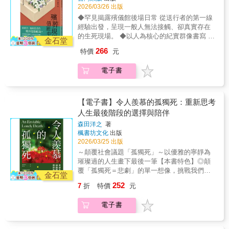
姓氏筆畫排序）● 收錄德國當代藝術巨匠安塞
是，存在著』的價值」，則是邀請長期關注繭
哲學家韓炳哲從神學、存在主義哲學、社會批
2026/03/26 出版
姆．基弗8幅創作，與韓炳哲哲思相互輝映● 他
居族的精神科醫師&mdash;&mdash;齋藤環進
判理論的角度切入，在《希望與絕望》中指
◆罕見揭露殯儀館後場日常 從送行者的第一線
的著作融合東西方哲學的傳統，以簡潔、直接
行對談。齋藤醫師在送別愛貓Changi後，現在
出，深陷於這時代的焦慮恐懼，我們已然失去
經驗出發，呈現一般人無法接觸、卻真實存在
的方式傳遞嶄新觀點。──阿斯圖里亞斯王妃獎
與兩隻貓一同生活。這是場熱烈的對談，我也
活著的力氣與行動的活力。面對晦暗的前景，
的生死現場。 ◆以人為核心的紀實群像書寫 不
評審團評語● 一本描寫希望本質的絕美著作。
金石堂
深深地認同「只是存在著」就有價值的貓，或
韓炳哲認為「絕望愈深，盼望就會愈強烈。這
聚焦死亡本身，而是描寫在死亡旁邊工作、生
──尼克・凱夫● 在艱困時刻仍堅持希望的熱切
266
特價
元
許能成為社會的一股重要力量。 如果這本堪稱
是盼望的辯證」。所謂盼望，是能夠確立定
活、撐下去的人。 ◆讓「告別」重新被理解的
論證，本書必定能鼓舞讀者心靈。──《出版人
是貓社會學第一步的書，能對那些給予我們人
位、連結社群，迎向未知。本書是韓炳哲其思
一本書 補上喪親經驗中最空白的那一段，陪伴
週刊》▍ 內容簡介害怕孤獨、擔心被淘汰、無
類「純粹關係」&mdash;&mdash;一種擺脫角
電子書
想上充滿希望的轉向，在深切剖析時代社會的
讀者重新認識失去與道別。 【專序推薦】行為
法想望未來……當恐懼與焦慮成為日常，盼望
色與利害關係束縛&mdash;&mdash;的貓咪，
病徵之後，展開對盼望的反思。書中廣泛論及
心理分析研究者、好萊塢得獎製片人╱黃逸凡
的精神將在幽暗時刻照亮思路，從孤立個體凝
帶來些許幸福，那將是作者最感欣慰的事。
尼采、卡繆、佛洛姆與漢娜．鄂蘭等思想家對
南華大學生死學系助理教授級專業技術人員╱
聚出「我們」，繼而帶來新的可能。從軍事衝
存在的洞見，探究盼望的本質，闡述盼望的精
洪筱蘋新竹地檢署法醫╱楊敏昇【誠心推薦】
【電子書】令人羨慕的孤獨死：重新思考
突、流行疫病，到生活各方面的競爭與壓力，
神如何對抗眼下多重危機的恐懼，開闢出嶄新
台灣薩提爾模式推手╱李崇建——送行者的真
人生最後階段的選擇與陪伴
這個時代彌漫著種種伴隨「末日」而來的焦
道路，賦予我們生命行動力、洞察力，擁有保
實人生他們不是在送別死亡，而是在替活著的
慮。上至社會極化對立，下至個人生命從活著
森田洋之
著
持開放且有無限可能的未來。▍ 媒體專家好評
人，完成最後一次相遇。你可能從未走進殯儀
萎縮成苟延殘喘的求生。當代最受矚目的德語
楓書坊文化
出版
他的著作融合東西方哲學的傳統，以簡潔、直
館的後場。也不知道，在告別式開始之前，有
哲學家韓炳哲從神學、存在主義哲學、社會批
2026/03/25 出版
接的方式傳遞嶄新觀點。──阿斯圖里亞斯王妃
一群人，早已把恐懼、氣味、疲憊與沉默，默
判理論的角度切入，在《希望與絕望》中指
～顛覆社會議題「孤獨死」～以優雅的寧靜為
獎評審團在艱困時刻仍堅持希望的熱切論證，
默承擔。他們清洗、梳妝、縫補、上妝，不是
出，深陷於這時代的焦慮恐懼，我們已然失去
璀璨過的人生畫下最後一筆【本書特色】◎顛
本書必定能鼓舞讀者心靈。──《出版人週刊》
為了讓人「看起來好」，而是為了讓留下來的
活著的力氣與行動的活力。面對晦暗的前景，
覆「孤獨死＝悲劇」的單一想像，挑戰我們對
在這個絕望的時代，這是一篇美麗而振奮人心
人，能夠好好道別。這本書，記錄一群被稱為
金石堂
韓炳哲認為「絕望愈深，盼望就會愈強烈。這
「善終」的認知。◎以真實醫療與照護現場，
的省思，探討我們如何重新找回對未來的信
**「送行者」**的人。他們來自不同背景，有人
252
7
折
特價
元
是盼望的辯證」。所謂盼望，是能夠確立定
揭露社會上的「制度性孤獨」。◎提出「社區
念。──威廉．戴維斯，倫敦大學金匠學院政治
一做就是一輩子，有人是被命運推進這個現
位、連結社群，迎向未知。本書是韓炳哲其思
實踐」「鄰里網絡」等社會資本的建立方式，
經濟學教授這部激動人心的著作將引起眾多讀
場。他們不是主角，卻是每一場告別裡，最不
電子書
想上充滿希望的轉向，在深切剖析時代社會的
為高齡獨居者問題提供解方。「孤獨死」向來
者的共鳴。──《前廊共和國》韓炳哲在本書中
可或缺的存在。送行者們的內心話：人生最後
病徵之後，展開對盼望的反思。書中廣泛論及
被視為必須避免的人生結局，但本書作者以長
對希望寄予厚望，這部作品直率解答了關於其
的事，不能急，也不能省「這份工作不是燒
尼采、卡繆、佛洛姆與漢娜．鄂蘭等思想家對
年身處醫療與照護現場的經驗，提出一個顛覆
作品的多項哲學與政治疑問……《希望與絕