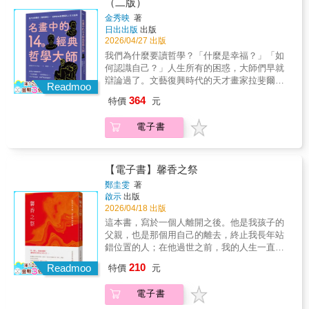
（二版）
或許曾聽說過：喝母奶能讓孩子變得更聰明。
金秀映
著
國家隊輸球會導致股市下跌。不吃碳水化合物
日出出版
出版
就可以輕鬆減肥。只要練習一萬小時便能精通
2026/04/27 出版
任何技能。但，如果以上這些說法「可能內容
我們為什麼要讀哲學？「什麼是幸福？」「如
不實」，你，又該相信什麼？每一天，當我們
何認識自己？」人生所有的困惑，大師們早就
在閱讀書籍、滑手機、看電視時，都會接收到
辯論過了。文藝復興時代的天才畫家拉斐爾在
無數資訊。科技的力量讓訊息傳播變得無比容
Readmoo
名作〈雅典學院〉中，運用神妙的透視法與象
易，近年隨著AI技術快速發展，也有越來越多
364
特價
元
徵手法，讓蘇格拉底、柏拉圖與亞里斯多德等
人遇到問題就詢問AI。但是，你的資訊來源真
古希臘思想巨擘，跨越時空齊聚一堂。本書將
的值得信任嗎？我們往往會傾向接受自己喜歡
電子書
這幅傳世名畫化為一扇窗，由柏拉圖研究權威
的說法；看得越多，同溫層就越厚。扭曲真相
金秀映教授引路，帶領你從畫中人物的姿態、
的方法百百種，人們會刻意隱瞞立場相反的資
表情與穿著細節，辨識出大師身影，毫不費力
訊、一開始就不收集完整的資料，抑或是硬要
推開哲學大門。──從名畫看懂哲學，從哲學找
【電子書】馨香之祭
曲解出錯誤的結論，進而創造出不實的內容。
回自己──本書拋開生硬的教條，直接面對生命
身處如今的世界，具備「區分迷思與現實的能
鄭圭雯
著
的大哉問。透過藝術美感的引領，你會發現哲
啟示
出版
力」變得比任何時候都還重要。倫敦商學院金
學不再是遙不可及的理論，而是就在你我身
2026/04/18 出版
融學教授艾力克斯．艾德曼斯提供最實用的指
邊、指引生活方向的明燈。▲蘇格拉底：為何
南，告訴你該如何對抗這股錯誤資訊潮，並運
這本書，寫於一個人離開之後。他是我孩子的
「認識你自己」是人生的最大課題？因為人生
用生動的例子，詳細解說會將我們引向陷阱的
父親，也是那個用自己的離去，終止我長年站
的主人是你自己。▲柏拉圖與亞里斯多德：理
種種認知偏誤。在這個誤把論述當作事實、把
錯位置的人；在他過世之前，我的人生一直向
想主義與現實主義，這兩個影響世界兩千年的
事實當作資料、把資料當作證據、把證據當作
外延伸。我習慣承擔、撐住、往前補位，不論
210
觀點如何激辯？ ▲第歐根尼：為什麼追求世俗
Readmoo
特價
元
真理的世界，本書會幫助我們養成更精明、更
是在工作、關係，還是信仰裡；我以為，只要
名利，反而會妨礙人類原有的自由與幸福？ ▲
敏銳、更有批判性的思維模式。在面對任何看
夠努力，就能把一切維持好——直到他離世。
伊比鳩魯：從一個人追求什麼樣的快樂，可以
電子書
似確鑿的說法時，都能先提醒自己：這一切，
他的離去沒有給我答案，卻終止了我在所有關
看出他重視什麼樣的價值。【本書特色】◎以
可能內容不實。❈ ❈ ❈★從認識自己的偏誤