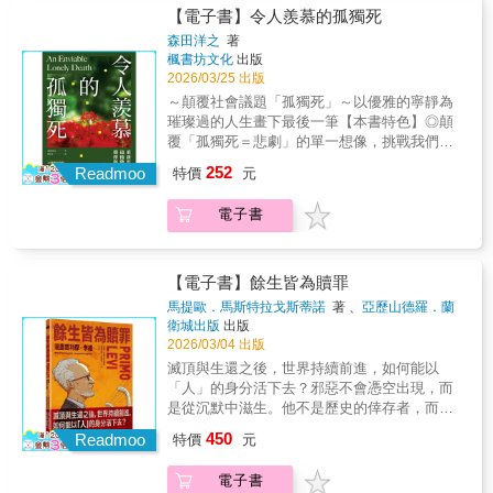
掉，而是收好——收好一段人生，一場感情，
存在的洞見，探究盼望的本質，闡述盼望的精
性的提問：「如果人生在世時並不孤單，那麼
【電子書】令人羨慕的孤獨死
望》透過釐清其思想的政治維度，必能滿足長
還有那些沒說出口的愛與虧欠。」──殯儀館接
神如何對抗眼下多重危機的恐懼，開闢出嶄新
即便最後的瞬間是孤獨死，又何嘗不是一種
期讀者。──羅伯特．威利，愛許蘭大學政治學
運員「我不是不怕死，但第一次清楚意識到：
森田洋之
著
道路，賦予我們生命行動力、洞察力，擁有保
『令人稱羨』的善終方式？」談到「孤獨
副教授當代最受歡迎的哲學家之一。──《藝術
楓書坊文化
出版
我也正在往那個地方走。」──接運遺體的禮儀
持開放且有無限可能的未來。▍ 媒體專家好評
死」，眾人焦點多半都放在「死亡」上，卻忽
觀察》一本描寫希望本質的絕美著作。──尼
2026/03/25 出版
助理「彎腰，是這行最基本的事。低到對方的
他的著作融合東西方哲學的傳統，以簡潔、直
略了這個問題的本質──孤獨。作者見過無數高
克・凱夫，歌手▍ 書系簡介 ithink, I think思想
痛、混亂、不捨裡，去撐住一個剛失去的
～顛覆社會議題「孤獨死」～以優雅的寧靜為
接的方式傳遞嶄新觀點。──阿斯圖里亞斯王妃
齡者在「為了安全與安心」的名義下，被迫離
決定行動，行動是對生命本身的肯定，如同沙
人。」──資深禮儀師「很多人以為殯儀館只有
璀璨過的人生畫下最後一筆【本書特色】◎顛
獎評審團在艱困時刻仍堅持希望的熱切論證，
開熟悉的生活場域，切斷與社區、親友的連
特說：「在行動中存在著希望。」◆不馴的異
哭聲，其實也有笑聲；這裡最常聽到的，是後
覆「孤獨死＝悲劇」的單一想像，挑戰我們對
本書必定能鼓舞讀者心靈。──《出版人週刊》
結，最終陷入更深層的孤獨中。書中透過真實
端 史蒂芬．納德勒──著 楊理然──譯◆口袋
悔。」──火化場工作人員「黑不是顏色，是遮
「善終」的認知。◎以真實醫療與照護現場，
在這個絕望的時代，這是一篇美麗而振奮人心
252
案例，直指現代醫療與照護體系中長期忽視卻
Readmoo
特價
元
裡的哲學課 喬尼‧湯姆森──著 吳煒聲──譯
掩。它讓我不用說太多，也不用表情。」──火
揭露社會上的「制度性孤獨」。◎提出「社區
的省思，探討我們如何重新找回對未來的信
侵蝕人心的「孤獨」問題，提出對日本醫療制
◆水變成冰是哲學問題？ 哲學新媒體──策
化場禮儀師這本書帶你走進殯葬現場最真實的
實踐」「鄰里網絡」等社會資本的建立方式，
念。──威廉．戴維斯，倫敦大學金匠學院政治
度的深刻反思之餘，作者一再追問：「醫療的
畫 孫有蓉──主筆 邱獻儀──文字協力◆給焦
電子書
一刻：從接運、火化到告別，每一句話都是工
為高齡獨居者問題提供解方。「孤獨死」向來
經濟學教授這部激動人心的著作將引起眾多讀
最終目標，究竟是延長生命，還是守護一個人
慮世代的哲學處方 沃德‧法恩斯沃斯──著 李
作者的心聲。它不只講死亡，也講生。成為送
被視為必須避免的人生結局，但本書作者以長
者的共鳴。──《前廊共和國》韓炳哲在本書中
『活得像自己』的權利？」本書從第一線居家
斯毅──譯◆跟蘇格拉底學思辨 沃德‧法恩斯沃
行者之前，他們都只是普通人有人年少就踏入
年身處醫療與照護現場的經驗，提出一個顛覆
對希望寄予厚望，這部作品直率解答了關於其
照護視角出發，揭示如何陪伴年邁的親友、以
斯──著 陳信宏──譯◆給所有人的世界哲學
殯儀館，在死亡旁邊長大，把恐懼練成日常。
性的提問：「如果人生在世時並不孤單，那麼
【電子書】餘生皆為贖罪
作品的多項哲學與政治疑問……《希望與絕
及如何選擇自己的晚年生活型態，為現今處於
史 羅伯特．索羅門、凱瑟琳．希金斯──著
有人為了養家糊口入行，卻在一次次送行中，
即便最後的瞬間是孤獨死，又何嘗不是一種
望》透過釐清其思想的政治維度，必能滿足長
馬提歐．馬斯特拉戈斯蒂諾
著 、
亞歷山德羅．蘭
無緣社會、長壽地獄的時代，提供「理想離
黃煜文──譯◆衣裳哲學 湯瑪斯‧卡萊爾──
看見人生真正的重量。有人是女性，在長期被
『令人稱羨』的善終方式？」談到「孤獨
期讀者。──羅伯特．威利，愛許蘭大學政治學
加斯奇
著
衛城出版
出版
世」的方法。面對人生終將迎來的最後一道課
著 賴盈滿──譯◆成為大人的第一堂哲學課
視為禁忌的現場裡，用專業與韌性，撐出屬於
死」，眾人焦點多半都放在「死亡」上，卻忽
2026/03/04 出版
副教授當代最受歡迎的哲學家之一。──《藝術
題，重要的並非死亡造訪那刻是否孤單一人，
小川仁志──著 談智涵──譯◆為什麼我們需要
自己的位置。也有人原本有完全不同的人生，
略了這個問題的本質──孤獨。作者見過無數高
觀察》一本描寫希望本質的絕美著作。──尼
滅頂與生還之後，世界持續前進，如何能以
而是在此之前是否無依無靠──
政治哲學？ 查爾斯‧拉莫爾──著 陳禹仲──
卻在某個關鍵時刻，走上這條再也回不了頭的
齡者在「為了安全與安心」的名義下，被迫離
克・凱夫，歌手▍ 書系簡介 ithink, I think思想
「人」的身分活下去？邪惡不會憑空出現，而
譯◆超越國界的公民思辨 克瓦米．安東尼．
路。他們的故事不同，卻都通往同一個問題
開熟悉的生活場域，切斷與社區、親友的連
決定行動，行動是對生命本身的肯定，如同沙
是從沉默中滋生。他不是歷史的倖存者，而是
阿皮亞──著 盧靜──譯◆深夜裡的哲學家 史
——人，要如何在死亡之中，繼續活著。這不
結，最終陷入更深層的孤獨中。書中透過真實
特說：「在行動中存在著希望。」◆不馴的異
亡者的守墓人。在普利摩‧李維走進教室以前，
蒂芬．羅──著 李斯毅──譯◆在工作裡，我們
是靈異書，而是真正的生死現場書中沒有神
450
案例，直指現代醫療與照護體系中長期忽視卻
Readmoo
特價
元
端 史蒂芬．納德勒──著 楊理然──譯◆口袋
同學們還以為，參與過戰爭的人，必定英勇威
活得有意義 約翰．卡格、強納森．范．貝爾
蹟，也不販售恐懼，只有最貼近第一線的真實
侵蝕人心的「孤獨」問題，提出對日本醫療制
裡的哲學課 喬尼‧湯姆森──著 吳煒聲──譯
武、和超人一樣強壯。然而從集中營死裡逃生
──著 李伊婷──譯◆焦慮的意義 薩米爾．喬
經驗。送行者，替我們完成那些來不及說出口
度的深刻反思之餘，作者一再追問：「醫療的
電子書
◆水變成冰是哲學問題？ 哲學新媒體──策
的李維，不過是個衰老、步履蹣跚的老人──這
普拉──著 張馨方──譯 呂健吉──專業審訂