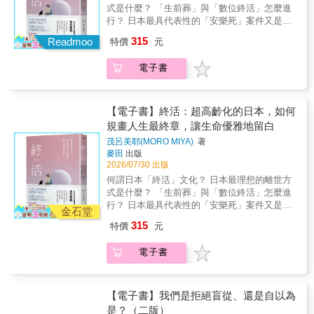
傳說和個人敘事編織成一幅強大的集體肖像。
式是什麼？ 「生前葬」與「數位終活」怎麼進
對英格麗德．羅哈斯．孔特雷拉斯（Ingrid
行？ 日本最具代表性的「安樂死」案件又是怎
Rojas Contreras）來說，魔法始終流淌在他們
麼回事&hellip;&hellip; 日本社會文化觀察家茂
315
的家族血液中。在哥倫比亞的奧卡尼亞
Readmoo
特價
元
呂美耶， 以真實案例為起點，深入剖析日本的
（Ocaña），她母親的父親——她暱稱為阿公
「終活」文化， 讓我們得以借鑑，每個生命都
（Nono）——是一位聲名卓著的療癒師，在他
電子書
能在安穩與熟悉中迎接終點。 本書特色：
們的傳統文化中，人們宣稱這樣的角色可以跟
★&& &以日本當地真實案例為起點，藉由各式
死者對話、預言未來、治療病患，還能移動雲
各樣的真實故事，說明日本面對高齡化的社會
朵。然而這是一個禁止女性從事的職業——直
現況、提出的應對措施，以及各項措施可能會
【電子書】終活：超高齡化的日本，如何
到有一天，英格麗德的媽咪（Mami）掉進井
面臨的問題與困境，細緻探索生命最後階段的
規畫人生最終章，讓生命優雅地留白
裡，陷入失憶症，並在復原後獲得了得以看
各種可能。 ★&& &深入介紹日本面對多死社會
見、聽見鬼魂的能力。於是在這個漫長的男人
茂呂美耶(MORO MIYA)
著
的制度設計，如：社區支援中心、居家照顧、
麥田
出版
譜系中，媽咪成為家族中第一位女性療癒師。
短期住宿等實務運作與關鍵細節，詳細說明各
2026/07/30 出版
英格麗德成長於一九八○與一九九○年代政局動
項制度的運作模式、注意事項，以及之間的差
盪暴力的哥倫比亞。成長過程中，家裡總是裝
何謂日本「終活」文化？ 日本最理想的離世方
異與優缺點。 ★&& &針對台日同樣面對超高齡
滿她母親的算命客戶，而且常有撞鬼事件，此
式是什麼？ 「生前葬」與「數位終活」怎麼進
化的挑戰，比對台灣與日本相關制度與現況，
般超現實場景是一種日常。這份遺產一直讓她
行？ 日本最具代表性的「安樂死」案件又是怎
如長照制度與緩和醫療等，以多元視角分析兩
金石堂
覺得只屬於母親和外公，直到二十多歲在美國
麼回事&hellip;&hellip; 日本社會文化觀察家茂
者的優勢及潛在困境。 ★&& &日本比台灣更早
315
特價
元
生活時，英格麗德因頭部受傷而失憶。當她逐
呂美耶， 以真實案例為起點，深入剖析日本的
面臨超高齡化，本書希望藉由日本的案例、在
漸恢復部分記憶，家人興奮地告訴她，這種事
「終活」文化， 讓我們得以借鑑，每個生命都
宅醫療、居家善終等制度設計，作為台灣應對
電子書
以前就發生過：幾十年前，媽媽也曾摔傷並導
能在安穩與熟悉中迎接終點。 本書特色：
超高齡社會的借鑑。 生命的選擇從來沒有標準
致失憶。而當媽媽康復後，她便獲得了開啟
★&& &以日本當地真實案例為起點，藉由各式
答案，只有最適合那個人的決定。而死亡，則
「祕密」的契機。二○一二年，受到媽媽和阿姨
各樣的真實故事，說明日本面對高齡化的社會
是一個需要理解與勇氣的季節，若能理解死亡
們共同做的一個胎夢所激勵，加上她在失憶後
現況、提出的應對措施，以及各項措施可能會
【電子書】我們是拒絕盲從、還是自以為
的意義、勇敢地面對衰老與道別，它便不再是
渴望重新了解家族史，英格麗德陪同母親踏上
面臨的問題與困境，細緻探索生命最後階段的
是？（二版）
一場無聲的謝幕，而是一段可以被凝視、被安