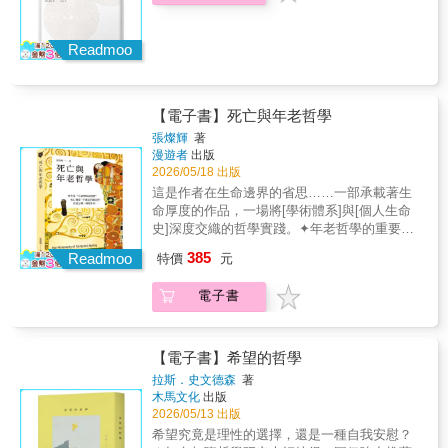
抓出思考破綻！ 各界好評： 謬誤即是錯誤的推
&mdash;&mdash;Nathan P 我目前正在和11歲
時代中的鄂蘭# 什麼是極權主義？# 自由如何可
理，尤其是那些似是而非的推理。生活中出現
的兒子一起閱讀這本書。他能夠理解書中的概
能？# 行動與公共世界的首要# 自由體現於人的
謬誤並且造成錯誤抉擇的情況比我們想像的更
念，我們也因此展開了許多很棒的對話。我認
Readmoo
自身創造✦呂格爾（Paul Ricoeur）：一門豐饒
加嚴重。但人們大多缺乏自覺。由於謬誤思考
為這是一本教導批判思考能力的絕佳好書。
的現象學人學# 對人的哲學探討# 以敘事建構身
是天生的，很難預防。唯有在它出現時偵測
&mdash;&mdash;Jenny Ko 我真的很喜歡這本
份# 有能之人的現象學研究✦李維史陀（Claude
到，才能免除危害。本書從多面向說明各種謬
書，因為裡面有好笑的漫畫、有趣的故事，還
Lévi-Strauss）：曠野心靈的牧歌# 人類學的哲
誤的特質，讓人印象更加深刻，藉此提升辨識
【電子書】死亡與年老哲學
教了我好多東西！ &mdash;&mdash;11歲小讀
學旨趣：透過他人了解自己# 結構人類學的目
力，減少錯誤抉擇。 &mdash;&mdash;華梵大
者 漫畫插圖、幽默案例，加上極為平易近人的
張燦輝
著
標：社會模型的建構# 曠野心靈並非原始心靈#
學東方人文思想研究所教授 &冀劍制 學邏輯可
寫作風格，讓這本書成為學生真心樂於閱讀的
漫遊者
出版
結構研究法對哲學的衝擊# 李維史陀與現象學✦
以很好玩嗎？看來這本書做到了。我非常享受
課程教材。 &mdash;&mdash;Cathy Duffy
2026/05/18 出版
德里達（Jacques Derrida）：解構就是希望#
閱讀這本書的過程，誠摯推薦給所有想提升思
這是作者在生命邊界的省思……一部承載著生
具爭議性的世界級哲學家# 解構的理論和實踐
辨能力的人。 &mdash;&mdash;Tim Challies
命厚度的作品，一場將[學術體系]與[個人生命
動機# 解構的倫理關懷# 另類政治行動者✦傅柯
這是我媽媽指定要我買給她的禮物，她非常喜
史]深度交織的哲學實踐。✦年老哲學的重要著
（Michel Foucault）：一位遊牧思想家# 傅柯
歡！內容簡單易懂，國小高年級到國中生應該
作本書是作者一貫深思與不斷叩問的研究大
作為遊牧思想家的四重意義# 一種新的歷史觀#
都能輕鬆上手，但成年人也能從中獲益良多！
385
Readmoo
特價
元
成，也填補了中文學術界在「年老哲學」範疇
一位為自由而戰的思想家# 一位批判思想家✦李
&mdash;&mdash;Nathan P 我目前正在和11歲
長期以來的系統性缺失。✦東西方生死觀的辯
歐塔（Jean-François Lyotard）：後現代是超
的兒子一起閱讀這本書。他能夠理解書中的概
電子書
證整合由歷史維度開展，本書採取了問題導向
越現代、捨棄現代，還是現代的再出發？#
念，我們也因此展開了許多很棒的對話。我認
的模式，先探索了古希臘神話與哲學、基督宗
「歷史進步論」的破產# 後現代：合法性危機
為這是一本教導批判思考能力的絕佳好書。
教、與中國哲學中，有關死亡、靈魂、永恆、
的年代# 現代哲學：確立合法性的後設論述# 對
&mdash;&mdash;Jenny Ko 我真的很喜歡這本
不朽與生命存在環環相扣的哲學思考，然後將
【電子書】希望的哲學
「合法性解體」過程的考察# 為公正社會提供
書，因為裡面有好笑的漫畫、有趣的故事，還
東西方生死觀辯證整合。從這個基礎上，導引
合法性根據的新方向# 哈貝馬斯和李歐塔：同
教了我好多東西！ &mdash;&mdash;11歲小讀
拉斯．史文德森
著
出不同的哲學家對死亡與年老的哲學反省。✦
與異
者 漫畫插圖、幽默案例，加上極為平易近人的
木馬文化
出版
學習哲學即是學習死亡本書跳脫了傳統死亡學
2026/05/13 出版
寫作風格，讓這本書成為學生真心樂於閱讀的
（Thanatology）僅作為實徵研究或心理輔導的
課程教材。 &mdash;&mdash;Cathy Duffy
希望究竟是理性的選擇，還是一種自我安慰？
範疇，轉而回歸哲學的原點：「學習哲學即是