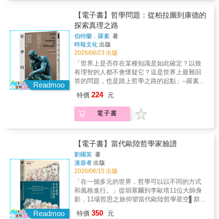
學生參與思考練習。其新穎有趣的做法深受歡
魔法、怎麼樣算是現實、以及誰有權力作出這
尊嚴的支持系統？ 而近年來在日本社會迅速發
★因緣際會追隨且致敬美學大師──約翰・伯格
響的生命對話。 多死社會教會我們的，並非是
迎，吸引了無數青年學子熱烈參與。本書便收
種判斷的根本性提問。《移動雲的人》是一部
展的文化現象「終活」，正是對這些提問的回
（John Berger）作品《幸運之人》的步伐，尋
【電子書】哲學問題：從柏拉圖到康德的
恐懼與壓力，而是如何在記憶中珍惜逝者的溫
錄了29個來自真實生活、讓你超級有感的疑惑
絕美、扣人心弦又睿智的作品，也是一本值得
應與嘗試&mdash;&mdash;不只是延續生命，
找醫病之間純粹的「人的關係」。 談醫病依附
探索真理之路
度，並直面衰老與孤獨。面對高齡社會的種種
和煩惱，跟著作者輕鬆幽默的語調，你將看見
細細品味的書。」—美國國家圖書基金會
而是讓每個人能好好地活到最後，在人生的最
關係、生命哲理、醫療省思，所謂豐盛與富
挑戰，現有制度仍有完善的空間，然而，若人
康德、邊沁、黑格爾、梭羅、羅素、維根斯
伯特蘭．羅素
著
（National Book Foundation），評審評語（節
後階段，依然保有尊嚴，並感受到生命的溫
足，是共處一地的居民與自然環境給予的餽
與人之間願意勇於擁抱需要幫助的他人，也樂
時報文化
出版
坦、笛卡爾、尼采等近百位哲學大師的不同觀
錄）
度。 「終活」涵蓋從物質整理到精神層面的準
贈。作者在整理久病之母的舊房時，發現了一
於接受他人的援助，或許原本孤單的生命，便
2026/06/23 出版
點。你也會發現，每個答案與抉擇背後，都代
備，無論是遵從自然離世，或接受延命治療的
本書，美學大師──約翰・伯格的作品《幸運之
能在溫暖與安穩中迎接終點。 本書除了援引許
表了一連串看不見的價值觀，以及你自以為是
「世界上是否存在某種知識是如此確定？以致
醫療決議；抑或是梳理過往、規畫身後事，這
人》（A Fortunate Man），閱讀的力量引領她
多日本社會真實案例故事作對照探討，更觸及
的理性判斷，而在各種現實的衝突下，這些抉
有理智的人都不會懷疑它？這是世界上最難回
些決定都基於個人的意志與尊嚴，希望透過正
認識了近在咫尺的非凡人物：多年來選擇在偏
日本長照社區整體照顧體系與安寧緩和醫療產
擇可能也正在顛覆你對自我的認知。作者還在
答的問題，也是踏上哲學之路的起點」--羅素懷
視死亡，進而珍惜當下，讓自己及摯愛之人都
遠林谷區執業的全科醫師──她對共同居處於山
Readmoo
業的現況，引領我們思索，台灣在迎接高齡化
書中穿插了大量哲學家的軼事，與知名電影的
疑是通往真理的起點二十世紀哲學大師獻給當
能在理解與準備中面對生命的謝幕，完成一場
谷的病患們瞭若指掌，眾人的生命故事與自我
224
特價
元
社會的來臨時，如何建立一套更有尊嚴的支持
劇情、場景和對話，來增添你對哲學思想的興
代求知者的啟蒙之作 帶領大家深化邏輯、看透
更溫柔的告別。 而終活更是一段關於自我主張
人生交織，日子是如山霧起落、流水環伺，進
系統，讓我們可以有完善的「終活」規畫，尊
趣和理解，也讓閱讀過程變得更加愉悅。最後
表象、保持好奇心本書當代公認的最佳哲學入
與自我實現的過程&mdash;&mdash;在回望與
而寫就的關於醫病思索的美麗書冊。 尋找醫病
嚴且優雅地迎向生命終點。 暖心推薦（依姓氏
電子書
並用〈講道理的藝術〉，教你有條不紊地陳述
門書，諾貝爾獎得主羅素以其特有的幽默與精
整理人生之間，釋放情感、肯定自我，讓死亡
之間純粹的「人的關係」。 關懷病患的真諦在
筆畫） 大師兄│《火來了，快跑》作者 陳乃菁
自己的想法，以及對付試圖用各種謬論操縱你
鍊文字介紹各個哲學基本問題，例如真理的本
不再只是遺憾的告別，而是一段深刻且持續迴
於傾聽、理解、設身處地、接納每個人的本
│高齡醫學專家 陳維萍│中華民國家庭照顧者關
的人的「必殺技」，幫助你建立批判性思考能
質、知識的基礎和表象與實在等，以幫助讀者
響的生命對話。 多死社會教會我們的，並非是
質， 將他們視為獨立個體。 豐盛、富足，鄉村
懷總會理事長 陳麗琴｜護理全聯會理事長 畢柳
力。周威同（國立臺東女中公民與社會科教
建立清晰的思考架構。這部作品有兩個層面，
【電子書】當代歐陸哲學家臉譜
恐懼與壓力，而是如何在記憶中珍惜逝者的溫
醫師的生命餽贈∣當醫師是一種「成為」而非
鶯│醫師、《斷食善終》作者 楊婉萍｜佑平居
師）周維毅（公民教師）黃益中（公民教師、
其一是對近代哲學的概覽。羅素從英國哲學家
度，並直面衰老與孤獨。面對高齡社會的種種
「知道」的過程。 本書緣起於布克獎作家、美
劉國英
著
家護理所所長 蘇絢慧｜璞成心遇空間心理諮商
《思辨》作者） 哲學新媒體 ——誠摯推薦【西
巴克萊出發，展示如何去質疑習以為常的表
挑戰，現有制度仍有完善的空間，然而，若人
漫遊者
出版
學大師──約翰・伯格的作品《幸運之人》，作
所所長
班牙讀者好評推薦】‧我今年26歲，非常喜歡這
象。隨後，羅素介紹了笛卡兒，並說明「系統
2026/06/15 出版
與人之間願意勇於擁抱需要幫助的他人，也樂
者因緣際會返回當年書中所述之山谷，尋找伯
本書，同時也在想，如果能在16歲——那個開
性的懷疑論」是哲學的根基。隨後他轉向了德
於接受他人的援助，或許原本孤單的生命，便
格捕捉到的鄉村老醫師所面臨的關卡並從其醫
「在一個多元的世界，哲學可以以不同的方式
始要面對生活中種種迷惘與困境的年紀——就
國哲學家康德，以探討「先驗的綜合知識」是
能在溫暖與安穩中迎接終點。 本書除了援引許
療接續者的身上看見新的意念。彷彿一本書中
和風格進行。」從胡塞爾到李歐塔11位大師身
讀到這本書，那該有多好。最重要的是，這本
否可能。最後，羅素回到了古希臘，進入柏拉
多日本社會真實案例故事作對照探討，更觸及
書，這是關乎醫病思索的美麗書冊，筆下描繪
影，11場哲思之旅仰望當代歐陸哲學星空▌群星
書教我們如何包容擁有不同意見和想法的人。
圖的觀念論世界。除此之外，他還詳細區分不
日本長照社區整體照顧體系與安寧緩和醫療產
了當代鄉村家庭醫師與患者彼此身心牽繫的全
閃耀的當代歐陸哲學二十世紀是歐陸哲學的顛
我向所有的青少年和成年人強烈推薦，本書絕
350
同類型的知識，並介紹了休謨的歸納原則、基
Readmoo
特價
元
業的現況，引領我們思索，台灣在迎接高齡化
景圖像──美好瞬間源於對所處地區的理解、對
峰期，現象學、存在主義、解釋學、結構主