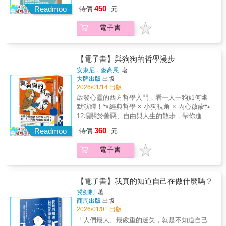
國誠 博士 國立政治大學國際關係研究中心資深
是數位恐怖、科技恐懼敘事？本書從不同面向
後，是孤獨、愛與自由交錯的戰場。貝爾記者
源，回歸最基礎的定義與哲學上的提問：什麼
450
具啟發性的觀點在於：我們確實需要以批判態
Readmoo
特價
元
研究員
分析「恐怖」的表現形式，以及在人類歷史中
在按下門鈴之前，緊張得喘不過氣。在門的另
是意識？什麼是語言？最重要的是，這些回答
度檢視LLM與其他生成式AI對語言、書寫與創
如何被用來呈現當代人的恐懼和禁忌，這種現
一端，是轟動法國社會、開創當代女性主義的
是否可以延伸至AI上？作者馬克．科克爾柏格
作等領域造成的衝擊，但若持續執著於理體中
電子書
象如今仍持續在演變：致命的疾病、科技恐
思想家，西蒙．波娃。她聽聞西蒙．波娃的各
與大衛．岡克爾專攻機械哲學與技術哲學，多
心主義的形上學語言與書寫觀，並將人類以外
懼、腐敗的軀體、社會崩解與戰爭、怪誕、末
種事蹟，查找過無數輿論批評，卻沒想過在門
年鑽研機器、哲學與倫理相關的議題，本書不
的意義生產參與者排除在外，不僅無法回應新
日恐懼……。種種令人感到失序且無所遁逃的
的另一頭等她的，卻是一名寂寞的老太太。出
僅介紹LLM技術的運作機制，循序漸進探索AI
科技帶來的挑戰，反而可能錯失跳出框架、重
事物，喚醒人類最原始也最難推理和消除的恐
身巴黎沒落家庭的西蒙．波娃，自青少年時期
【電子書】與狗狗的哲學漫步
與語言、意識等議題，甚至觸及AI所造成的社
新思考語言與書寫的契機。」——〈是誰在說
怖情緒，由此釐清人類到底身處何處。【你是
起便自覺格格不入。不同於她的同儕，她不願
會與法律問題，科克爾柏格與岡克爾嘗試以當
安東尼．麥高恩
著
話重要嗎？從瑞斗日記到對話式AI的信任難
知識控嗎？關於牛津通識課】用最簡明直白的
做個家庭主婦，當時的社會卻不看好女性讀書
代哲學、語言學、思想實驗與溝通理論回應這
大牌出版
出版
題〉本書簡介在AI時代，人類正面臨前所未有
方式，了解現代人最需要知道的大問題。牛津
學習，被困在傳統思想中的她，只好不斷探詢
2026/01/14 出版
些嶄新的議題，使我們重新思考AI對於語言、
的危機！只要輸入幾句話就可以生成文章、圖
通識課（Very Short Introductions，簡稱VSI）
生命存在的意義。在索邦求學、與沙特並肩切
意識與作者權威性等所造成的衝擊。
啟發心靈的西方哲學入門，看一人一狗如何幽
片與任何所想要的東西，AI徹底翻轉「只有人
是英國牛津大學出版社（Oxford University
磋的經歷，幾乎改變了西蒙．波娃的一生。
默演繹！🐾經典哲學 × 小狗視角 × 內心啟蒙🐾
類能做到的事」的認知，同時也動搖了人類的
Press）的系列叢書，秉持「為所有讀者提供一
1949年，她以《第二性》正面拆解「女人」的
12場關於善惡、自由與人生的散步，帶你進入
地位，迫使我們重新思考AI與我們之間的關
個可讀性強且包羅萬千的工具書圖書館」的信
社會建構，激起歐洲輿論海嘯。此後，她投身
柏拉圖、亞里斯多德等哲學家的思考現場，了
係。這引起諸多在哲學上的關鍵問題：☛AI有
念，於1995年首次推出，多年來已出版近700本
360
政治與女性主義運動，從阿爾及利亞獨立到法
Readmoo
特價
元
解尼采的善惡觀、康德的自由觀、叔本華的生
自我意識嗎？二○二二年六月，前Google工程師
讀物，內容涉及歷史、神學、藝術、哲學、文
國墮胎合法化，處處可見她的身影。然而，在
命意義哲學……以好奇叩問日常，以疑問拆解
勒模因曾宣稱LaDMA具有自我意識，即使最後
學、醫學、自然科學、政治等數十多種領域。
這些傳奇的背後，卻是長年的孤獨與自我懷
電子書
世界！│沒有唯一正解的路線，正是哲學的樂趣
不了了之，但是AI是否具有意識始終是幽靈般
每一本書對應一個主題，由該領域公認的專家
疑。西蒙．波娃在愛與思想之中拉扯，因飽受
「本書的目的，是想成為一本親切、易讀的哲
的懸問。☛AI有思考的能力嗎？現在AI已然通
撰寫，篇幅簡潔精煉，並提供進一步深度閱讀
批評而困頓。她渴望思想的純粹，也渴望被理
學入門書。就像帶狗散步，你總能選擇不同的
過了圖靈測試，字句、語氣與斷句無一不像人
的建議，確保讀者讀完後能建立該主題的專業
解的溫度；她寫下《第二性》揭露女性的處
路線──這些路線在方向、距離，甚至目的上都
類，但是AI能「理解」自己在說什麼嗎？還是
【電子書】我真的知道自己在做什麼嗎？
級知識框架。
境，卻在私人書信中坦白自己仍無法完全擺脫
可能截然不同……這些不同的方法，正反映出
只是鸚鵡學舌？☛AI可以成為「人類」嗎？直
冀劍制
著
依附的痛苦。隨著貝爾記者的訪談，我們可以
哲學獨特的混合性質。」本書依循蘇格拉底的
到今天，諸多學術期刊與雜誌仍然只將「作
商周出版
出版
看到一個偉大思想家曾經的掙扎與依戀──正是
對話傳統，作者安東尼．麥高恩與小狗莫提從
者」的頭銜給予「真正的人類」，但是更多創
2026/01/01 出版
這份渴望，成就了一代思想家。她的一生，不
「好狗或壞狗」的善惡觀談起，一路探索倫理
作者加入了與AI共同創作的行列，甚至要求給
「人們最大、最嚴重的迷失，就是不知道自己
是為了成為誰的偶像，而是為了讓所有女人都
學、知識論，及形上學等哲學大哉問，顛覆你
予AI「作者」的頭銜......☛人類的寫作還有未來