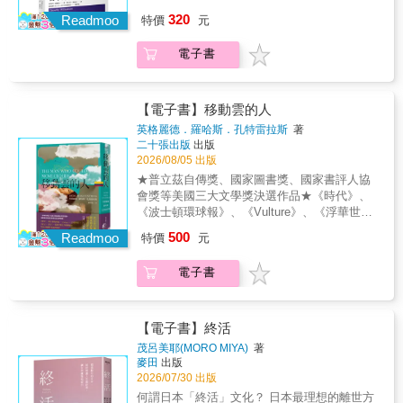
僅帶領讀者深入這引人入勝的議題，也充分展
哲學方法的概述：釐清我們使用的語言，運用
320
現哲學思考的方法和思辨的樂趣。本書特色
Readmoo
特價
元
各種形式的爭論來質疑並提出理論，善用基本
《因果關係》是充滿哲學趣味的書。一個理所
邏輯推理與思想實驗挑戰既有論點，在不同的
當然的現象──有原因就有結果──竟然拉出一長
電子書
提案中如何判斷以選擇最合理的支持；此外，
串複雜而有深度的問題。釐清因果關係的問題
藉由歷史的學習，我們可以看到許多普遍性的
牽涉甚廣，從科學、醫療、社會科學、法律、
問題如何被提出、發展、解決、引出新方
政策治理等，都需要因果推論，AI時代倚賴的
向……哲學史的豐厚內容本身就是哲學方法的
【電子書】移動雲的人
資料判讀，區分因果或關聯，也是重要的應
重要環節。而在當代，這些哲學方法又如何與
英格麗德．羅哈斯．孔特雷拉斯
著
用。
社會人類學、語言學、電腦科學、生物學……
二十張出版
出版
等學科攜手，跨領域做出貢獻，也是在整體環
2026/08/05 出版
境漠視人文學科的偏見中，讓哲學保有生機的
★普立茲自傳獎、國家圖書獎、國家書評人協
關鍵。要在訊息洪流、資訊碎片化、AI大行其
會獎等美國三大文學獎決選作品★《時代》、
道的時刻，裝備自己的思辨能力，就從《哲學
《波士頓環球報》、《Vulture》、《浮華世
方法》開始！本書特色談論思考的方法並不容
界》、《時人》、《君子》、美國全國公共廣
500
易，向來給人艱澀深奧印象的哲學，其實有一
Readmoo
特價
元
播電台（NPR）等各大媒體年度最佳圖書她的
套嚴謹的思考方法。作者用許多易懂的例子說
夢境與清醒的生活一樣重要。她的故事帶領我
明澄清語言、審慎思辨、建立論證，以及哲學
電子書
們進入另一個故事，繼之下一故事，不停往外
和其他領域的合作與貢獻。
又往內旋轉，到了最後，回到阿公的屍骨與回
憶身邊……一部耀眼奪目、如萬花筒般精彩的
回憶錄，重新尋回她家族傳承的超自然傳奇。
【電子書】終活
在巧妙編織的回憶錄中，作者讓哥倫比亞的歷
茂呂美耶(MORO MIYA)
著
史變得更為迫切且個人化，以迷幻詩意的文
麥田
出版
字，深入探究她的家族故事和歷史，這遠遠超
2026/07/30 出版
越了許多小說中所展現的迷人魔力，並將家族
何謂日本「終活」文化？ 日本最理想的離世方