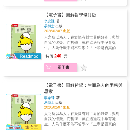
的告別這本書寫的不是死亡本身，而是在人生
最終目標，究竟是延長生命，還是守護一個人
畫 孫有蓉──主筆 邱獻儀──文字協力◆給焦
樣的人，為何被稱為英雄？奧許維茲是人類史
◆世界還能變好嗎？ 大衛．朗西曼──著 陳
終點之前，有人願意替你，把最後一段路走
『活得像自己』的權利？」本書從第一線居家
慮世代的哲學處方 沃德‧法恩斯沃斯──著 李
上最著名的惡，法西斯政權將歐洲各地的猶太
禹仲──譯
完。如果你曾失去親人，這本書會替你補上那
照護視角出發，揭示如何陪伴年邁的親友、以
斯毅──譯◆跟蘇格拉底學思辨 沃德‧法恩斯沃
人運送至此，再用毒氣大量滅絕。在滅絕營
【電子書】圖解哲學修訂版
些你來不及知道的細節。如果你正在好好活
及如何選擇自己的晚年生活型態，為現今處於
斯──著 陳信宏──譯◆給所有人的世界哲學
中，囚犯只剩下勞動、篩選與死亡，生存成為
李忠謙
著
著，這本書會讓你重新理解——什麼叫做，真
無緣社會、長壽地獄的時代，提供「理想離
史 羅伯特．索羅門、凱瑟琳．希金斯──著
了漫長的折磨。活著的人為了下一餐、為了避
易博士
出版
正的告別。這本書適合你，如果你——• 對生
世」的方法。面對人生終將迎來的最後一道課
黃煜文──譯◆衣裳哲學 湯瑪斯‧卡萊爾──
免被選入毒氣室，只能學會冷漠。在這裡，人
2026/02/07 出版
死、紀實書寫、真實人生有興趣• 曾經歷喪親，
題，重要的並非死亡造訪那刻是否孤單一人，
著 賴盈滿──譯◆成為大人的第一堂哲學課
們在龐大灰色地帶之間游移，人性早已扭曲：
人之所以為人，在於懷有對世界的好奇，與對
卻難以言說• 不想被說教，只想被理解送行者，
而是在此之前是否無依無靠──
小川仁志──著 談智涵──譯◆為什麼我們需要
一個人可以既是受害者，也是劊子手。然而，
自我的懷疑。而哲學，就在這過程中孕育誕
站在最安靜的位置，替這個世界，完成無數次
政治哲學？ 查爾斯‧拉莫爾──著 陳禹仲──
在最殘忍的時刻，希望與良善依然冒出了枝
生。人為什麼不能不哲學？「上帝是否真的存
告別。這不是一本讓你掉眼淚的書，而是一
譯◆超越國界的公民思辨 克瓦米．安東尼．
枒。李維見證了冒死反抗的英雄、冒著入獄風
在？」「世界是怎麼來的，世界的本源是什
本，會在你心裡停很久的書。
阿皮亞──著 盧靜──譯◆深夜裡的哲學家 史
240
險而提供照顧的石匠，以及困在集中營卻伸出
Readmoo
特價
元
麼？」「朝政敗壞、生活不順遂，該如何安身
蒂芬．羅──著 李斯毅──譯◆在工作裡，我們
援手的摯友。即便身旁的人一一死去，李維依
立命？」當你開始思考這些問題時，其實哲學
活得有意義 約翰．卡格、強納森．范．貝爾
然掙扎求生，只為了把故事傳承下去。多年以
電子書
的思辨就已經開始。哲學的內容含括世界存在
──著 李伊婷──譯◆焦慮的意義 薩米爾．喬
後，當世界快速復原、正常生活再次運轉，李
的真相、對宗教的理性反省，到人人都能有共
普拉──著 張馨方──譯 呂健吉──專業審訂
維卻依然被記憶困住。在他心中，戰爭並沒有
鳴的普世性價值思考，甚至數學、科學等本來
◆世界還能變好嗎？ 大衛．朗西曼──著 陳
結束，只是沉入日常。比暴力更可怕的，是人
也是屬於哲學的一部分……但是，哲學是什
【電子書】圖解哲學：生而為人的困惑與
禹仲──譯
們遺忘得太快；比死亡更刺痛的，是他活著回
麼？這個提問連哲學家們都難以明確地定義描
思索
來，卻永遠無法再成為原來的自己。本書不僅
述，然而正如哲學的希臘文是「愛智慧」一
描述罪惡，更攸關一個人在破碎之後如何繼續
李忠謙
著
樣，對智慧的熱愛與追求，就是哲學。「本書
易博士
出版
相信人性。李維帶著沉重的故事走入校園，只
的內容涵蓋東西方重要哲學家，介紹的順序雖
2026/02/07 出版
為了提醒從未見證過戰爭的世代，黑暗隨時都
然按照時間的先後，但重點並未放在哲學概念
會襲來，而記憶是抵抗的唯一方式。各界推薦
人之所以為人，在於懷有對世界的好奇，與對
或內容的歷史發展，而是放在個別哲學家學說
動人推薦房慧真 作家翁稷安 國立暨南國際
自我的懷疑。而哲學，就在這過程中孕育誕
的介紹。作者以流暢的文筆，清楚地介紹重要
大學歷史學系副教授黃哲翰 中研院歐美所博
生。人為什麼不能不哲學？「上帝是否真的存
哲學家的一些重要概念及學說，確實做到了簡
金石堂
士後研究學者葉浩 國立政治大學政治學系教
在？」「世界是怎麼來的，世界的本源是什