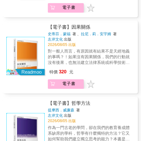
的研究來幫助我們了解思維及其能力。並且以
論，培養灰色思維，提高推論品質。 （本書為
內容是「偽科學」，但偽科學與真正科學的區
「我們是否對自己的思維負責？」連結了思維
電子書
《問對問題，找答案》、《看穿假象、理智發
分是什麼？我們憑什麼來劃分這條界線？「劃
與行為、道德判斷等倫理面向，讓哲學探討與
聲，從問對問題開始》改版） 本書特色 1. 一本
界」的問題顯然複雜得多。作者從近代科學史
日常生活結合。本書特色市面上談論思考的書
書，練就必備的獨立思考能力 批判思考是你決
的發展梳理科學與偽科學模糊的邊界，仔細考
不少，但著重在「思考／思維」的本質與運作
策、寫作、投票必備的評估、推理能力。本書
察殘存科學（如鍊金術）、過度政治化的科學
【電子書】因果關係
機制則較少（或限於心理學領域），本書簡要
聚焦在《快思慢想》的「慢想」，帶你透過十
（如優生學）、反建制科學（如創造論），到
史蒂芬．蒙福
著 、
拉尼．莉．安宇姆
著
卻不失細緻地梳理出這個重要的主題。
大提問，培養判斷各種說法的虛實好壞，讓你
當前科學造假的問題（如冷核融合）。由於科
左岸文化
出版
推論時避開盲點和誤區；建立論點時，論證有
學探索本身的限制，以及當代科學運作的機
2026/08/05 出版
據、完美說服。 2. 風靡全球、長銷40年的邏輯
制，讓灰色地帶的爭議無可避免。面對爭議，
對一般人而言，有原因就有結果不是天經地義
思辨聖經 本書由教授批判思考近60年的教授所
需要的是釐清問題而非全面否認，否認主義散
的事嗎？！如果沒有因果關係，我們的行動就
寫，為全美大專院校通識課程教科書，也是準
播懷疑、混淆大眾對科學共識的理解，並招募
沒有後果，也無法建立法律系統或科學技術。
備英文大考口說、寫作的必備教材。已改版過
具有學術資格的科學家，表面上符合主流科學
哲學家對此有什麼好糾結的呢？「因果關係」
12次，更翻譯為10種語言。好讀易懂好吸收。
320
的操作模式，實質上卻損害了公共利益，而這
Readmoo
特價
元
確實是必須要嚴肅對待的問題。我們該如何理
3. 十大提問+思辨練習+示範回答，Step by
算不算是「偽科學」，同樣取決於我們如何定
解「一件事導致另一件事」呢？作者先從「因
Step系統化優化 曾帶領美國政府單位、頂級企
義這個詞。對偽科學進行認真的思索，而不是
電子書
果概念是什麼」開始，如果連因果是什麼都不
業的思辨顧問課程教授，傳授兼具技巧和態度
只要一個簡單的答案，這正是我們這個時代所
清楚，怎麼可能尋找因果關係？那麼，因果關
的工具箱，輔以超過200個例子，附有提示字詞
需要的態度。本書特色近年多有強調媒體識讀
係真的存在嗎？它是時間的先後規律嗎？是事
清單。從理論說明、實例解析、具體練習，一
能力的重要，原因不外資訊氾濫，真假難辨，
件之間的相關性問題、或僅是能量傳遞？原因
【電子書】哲學方法
步步引導讀者走出論點迷霧。
甚至危及公共利益。本書透過對「偽科學」的
「必然」導致結果嗎？又或者，原因只是結果
提摩西．威廉森
著
討論，不僅讓讀者一窺近代科學史的軌跡，劃
發生的機率或傾向？我們該如何尋找原因？因
左岸文化
出版
界所涉及的除了科學本質的哲學問題，還關係
果的必然性是否會威脅人類的自由意志？當我
2026/08/05 出版
到政治、文化與社會權力，也呈現當代科學結
們開始思考，就會發現這些問題都沒有簡單的
作為一門古老的學問，卻在我們的教育養成體
構的困境。
答案。本書介紹了主要的因果關係理論及其爭
系缺席的學科，哲學有什麼獨特的方法？它又
論，並以簡明的例子說明各種思路與質疑，不
如何幫助我們建立獨立思考的能力？本書是對