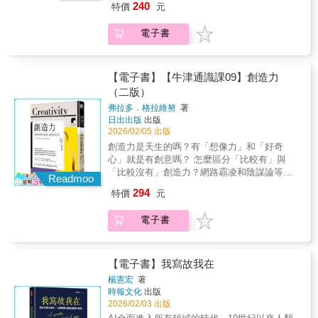
明易懂而又不致誤導的地步。」─林正弘
240
特價
元
授張亦絢 作家本書特色倖存者經典的關鍵改
麼？」「朝政敗壞、生活不順遂，該如何安身
編：普利摩‧李維以《如果這是一個人》震撼全
立命？」當你開始思考這些問題時，其實哲學
電子書
世界，他的證詞是理解猶太大屠殺最核心、最
的思辨就已經開始。哲學的內容含括世界存在
不可迴避的經典文本。然而原著的語氣冷峻、
的真相、對宗教的理性反省，到人人都能有共
沉重、近乎殘酷，對許多讀者而言並不容易承
鳴的普世性價值思考，甚至數學、科學等本來
受。圖像小說改編版的呈現更加親民，也更具
也是屬於哲學的一部分……但是，哲學是什
【電子書】【牛津通識課09】創造力
感受性，讓讀者能以「跟著作者走一段」的形
麼？這個提問連哲學家們都難以明確地定義描
（二版）
式，理解倖存者所背負的傷痛與責任。改編並
述，然而正如哲學的希臘文是「愛智慧」一
弗拉多．格拉維努
著
非簡化傳主，而是開啟一扇入口，使更多人得
樣，對智慧的熱愛與追求，就是哲學。「本書
日出出版
出版
以靠近、理解及銘記普利摩‧李維。以教室為舞
的內容涵蓋東西方重要哲學家，介紹的順序雖
2026/02/05 出版
臺的敘述：改編本以教室為舞臺，讓經歷過人
然按照時間的先後，但重點並未放在哲學概念
創造力是天生的嗎？有「想像力」和「好奇
性地獄的老人，站在一群仍然天真、仍然相信
或內容的歷史發展，而是放在個別哲學家學說
心」就是有創意嗎？ 怎麼區分「比較有」與
世間的孩子面前，揭露權力、集體與道德的殘
的介紹。作者以流暢的文筆，清楚地介紹重要
「比較沒有」創造力？網路霸凌和陰謀論等惡
酷真相。孩子提問的天真、師長的遲疑，以及
哲學家的一些重要概念及學說，確實做到了簡
Readmoo
意行為都隱藏著創造性？打開牛津大學出版社
李維不得不重新打開傷口的瞬間，都有助於讀
明易懂而又不致誤導的地步。」─林正弘
294
特價
元
最受歡迎通識讀本，用最簡明的方式了解創造
者理解：歷史書中看似遙遠的暴行，其實真實
力賦予世界的無限可能。從史前時代的用火、
得會刺痛每一個人。
電子書
中世紀的雄偉教堂、文藝復興時期的畫作與科
學發明，乃至現今網路社群的迷因文化，人類
的創造力從未停止過。在創新的過程中，會讓
我們與他人產生連結，由此建構出自我認同，
【電子書】我寫故我在
進而賦予生命更多意義。創造力大多時候被認
楊憲宏
著
為是有價值的，因為它直接或間接地帶來了經
時報文化
出版
濟與文化上的貢獻，所以人們積極培養有創造
2026/02/03 出版
力的人才——企業不斷追求創新，就連政治人