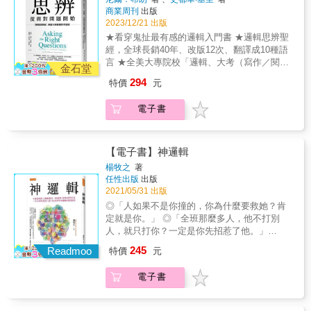
商業周刊
出版
2023/12/21 出版
★看穿鬼扯最有感的邏輯入門書 ★邏輯思辨聖
經，全球長銷40年、改版12次、翻譯成10種語
言 ★全美大專院校「邏輯、大考（寫作／閱
金石堂
讀）」的指定與推薦用書 資訊爆炸時代，每個
294
特價
元
觀點看來都頭頭是道；每則廣告都對你甜言蜜
語；每場演說都慷慨激昂。 身為批判思考者，
電子書
你需要仔細檢視論點，從中識破謬誤。同樣
的，想立於不敗之地，你更需要熟練這套系統
性思辨法則和態度。 13大邏輯謬誤&times;批
判性10問&times;自我檢查／提示詞表單／逾
【電子書】神邏輯
200實例 透過系統性十問，帶你看穿假象，不
楊牧之
著
再盲信媒體論述、專家說法&hellip;&hellip; 帶
任性出版
出版
著「問題」去質疑巨量資訊，更能分辨隱藏的
2021/05/31 出版
真相與本質。 提問能改善我們正在思考的事
◎「人如果不是你撞的，你為什麼要救她？肯
物，有助於改善寫作和發言。熟練這套方法和
定就是你。」 ◎「全班那麼多人，他不打別
態度，從此不用等別人給你答案，就能自己形
人，就只打你？一定是你先招惹了他。」
成理性決策，抵抗眾聲喧嘩。你將成為有能力
◎「你知不知道你遲到1分鐘，全班40個人，等
245
自己決定未來，做出最好決策的批判思考者。
Readmoo
特價
元
於浪費了大家一節課的時間！」 ◎「她會跟那
●拆解、評估論點訊息的骨架：議題、結論與理
個又禿又矮的男人一起，一定是愛他的錢！」
由 Q1 議題與結論是什麼？ 議題即問題，分為
電子書
這些出現在生活中的神邏輯對話，你一定很熟
描述性和指示性兩種。結論是對方很希望你相
悉。 「神邏輯」是什麼？ 就是近乎狡辯但又在
信的內容。兩者都較常出現在開頭和結尾，留
情理之中，讓人瞠目結舌，無言以對。 說白