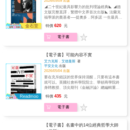
2026/05/09 出版
挪威當代知名哲學家拉斯．史文德森，擅長以
成為該課程的教材，也是一九六○年代以後阿多
◢二十世紀最具影響力的批判理論經典◣ ◢德
輕鬆淺白的語言，透過哲學持續不斷研究現今
諾晚期思想的核心。 阿多諾提出「否定的辯
文版完整直譯．繁體中文界首次出版◣ 法蘭克
社會的日常議題，譬如無聊、自由、孤獨、謊
證」，以反體系的解說方式來回應形上學產生
福學派的奠基者──提奧多．阿多諾 一生最具代
言、恐懼、邪惡、希望等，挖掘人性中最深沉
的問題，並且批判傳統辯證法的「同一性」，
表性的作品── 《否定的辯證》 提奧多．阿多
情感的正反兩面，並試圖在這些情感光譜中找
620
其理論不僅奠定法蘭克福學派批判理論的基
金石堂
特價
元
諾為二十世紀德國最重要的哲學家與社會理論
到其獨特的灰暗與光亮。也讓我們在資訊嘈雜
礎，也體現其學派對於現代社會與資本主義的
家，屬於法蘭克福學派核心成員，其思想橫跨
的現世，學會用理性探求本質，重新檢視各個
深刻省思，使我們得以不同角度的方式認識哲
電子書
哲學、社會學、美學與音樂理論，不僅深深影
普世共通的心理情狀，從而構築出適合自己的
學偉人的思想。
響當代與後世的無數學者，如傅柯、詹明信及
思維，堅韌心智、活得更加自在。本書特色＊
哈伯瑪斯等人，也對當代批判理論與文化研究
結合倫理學、政治哲學與人生哲學等思想脈
留下深刻的痕跡。 《否定的辯證》被視為阿多
絡，並援引文學、宗教、歷史與日常經驗中的
【電子書】可能內容不實
諾一生學術生涯的代表作，出版於一九六六
具體例子，重新思考希望在人生中的位置。＊
艾力克斯．艾德曼斯
著
年，源自於阿多諾於法蘭克福大學任教期間，
跳脫將希望簡化為正向思考或心理安慰的常見
平安文化
出版
開設「否定的辯證」課程，而本書出版之後便
理解，細緻辨析希望與恐懼、絕望、自由、自
2026/05/04 出版
成為該課程的教材，也是一九六○年代以後阿多
欺、信任之間的關係，指出希望既可能成為力
要在充斥錯誤的世界保持清醒，只要有這本書
諾晚期思想的核心。 阿多諾提出「否定的辯
量，也可能導向幻覺與危險。＊結合理論與真
就可以。英國社會科學院院士、華頓商學院終
證」，以反體系的解說方式來回應形上學產生
實生命經驗，從疾病、失落、政治現實到民主
身聘教授、頂尖期刊《金融評論》總編輯重量
的問題，並且批判傳統辯證法的「同一性」，
社會中的公民選擇，探討人如何在不確定之中
級力作！入選《逆思維》作者亞當．格蘭特
435
其理論不僅奠定法蘭克福學派批判理論的基
Readmoo
合理地懷抱希望，建立更成熟而清醒的生活態
特價
元
「八大春季新概念好書」！《金融時報》、
礎，也體現其學派對於現代社會與資本主義的
度。
《泰晤士報》、《華爾街日報》等權威媒體一
深刻省思，使我們得以不同角度的方式認識哲
電子書
致盛讚！英國熱銷話題書！已售出七國版權！
學偉人的思想。
Amazon讀者4.6星極度好評！報章大肆宣傳的
研究成果，或許根本不存在；大學發表的突破
性報告，其實什麼都沒發現。然而，只要有人
【電子書】名畫中的14位經典哲學大師
希望它是真的，它就會變成真的。❈ ❈ ❈你