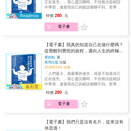
正在迷失。」當心靈沉睡時，不但無法從錯誤
能成為自己。
習以為常的認知。只要跟著聊天節奏，你會發
嗎？羅蘭．巴特的「作者已死」成真！只要動
中學習，連發現自己的錯誤都辦不到。哲學家
現，哲學可以賦予你力量，讓你成為更好的
動手指、下提示詞，一篇文章彈指之間便可完
冀劍制教授將帶領讀者踏上「覺醒」的旅途，
280
人，思考正確的行動準則與人生目標。它會引
Readmoo
成。這是寫作的末路，還是另一個新世界？面
特價
元
一步步傳授自覺的智慧，教你如何察覺那些暗
導你在寧靜時刻思索這些大哉問：我們為何存
對這些動搖人類地位的問題，我們必須追本溯
中影響行為的因子：- 錯誤知識：我現在的判
在？現實的最終本質是什麼？我怎麼知道冰箱
源，回歸最基礎的定義與哲學上的提問：什麼
電子書
斷標準，是事實，還是錯誤資訊？- 自我中
門關上時，那盞燈究竟有沒有熄滅？│給初學者
是意識？什麼是語言？最重要的是，這些回答
心：我所看到的世界，真的和他人眼中的世界
的哲學漫遊史，│不同路線，都能激發你新的思
是否可以延伸至AI上？作者馬克．科克爾柏格
一樣嗎？- 執著：我究竟是為什麼這麼在意這
考：漫步1 什麼是好狗，什麼是壞狗？漫步
與大衛．岡克爾專攻機械哲學與技術哲學，多
個議題？- 負面想法：我現在的壞心情，到底
【電子書】我真的知道自己在做什麼嗎？
2 該追求什麼，才能活出真正的幸福？漫步3
年鑽研機器、哲學與倫理相關的議題，本書不
從何而來？本書透過四十五個章節，以生活化
從覺醒到覺悟的旅程，邁向人生的終極智
要做對的事，還是做結果最好的事？漫步4 人
僅介紹LLM技術的運作機制，循序漸進探索AI
的案例、幽默詼諧的筆觸，教你如何從「渾然
慧
類真的能自由做選擇嗎？漫步5 只要三步驟，
冀劍制
著
與語言、意識等議題，甚至觸及AI所造成的社
不覺」的狀態中覺醒，不僅撥開心中的迷霧，
商周出版
出版
就能破解錯誤邏輯？漫步6 存在的本質是什
會與法律問題，科克爾柏格與岡克爾嘗試以當
看清一舉一動背後的動機，還能克服這些因
2026/01/01 出版
麼？漫步7 是什麼使一隻狗成為「狗」？漫步8
代哲學、語言學、思想實驗與溝通理論回應這
子，在人生的道路上，做出對自己也對他人最
如何確定我們知道的都是真的？漫步9 閉起雙
「人們最大、最嚴重的迷失，就是不知道自己
些嶄新的議題，使我們重新思考AI對於語言、
明智的決定。好評推薦甘偵蓉 | 東海大學哲學
眼，世界就不存在了？漫步10 知識的邊界在哪
正在迷失。」當心靈沉睡時，不但無法從錯誤
意識與作者權威性等所造成的衝擊。
系助理教授哲學普及Youtuber 超級歪
裡？漫步11 科學真的中立客觀嗎？漫步12 生命
中學習，連發現自己的錯誤都辦不到。哲學家
（SuperY）鐘穎 | 心理學作家、愛智者書窩版
金石堂
有什麼意義？一人一狗，一場溫柔又犀利的思
冀劍制教授將帶領讀者踏上「覺醒」的旅途，
主
280
特價
元
想之旅──吐槽、腦洞大開、據理力爭……那小
一步步傳授自覺的智慧，教你如何察覺那些暗
小腦袋能懂的語言，你一定也行！快翻開本
中影響行為的因子：- 錯誤知識：我現在的判
電子書
書，跟上他們的步伐──跨越時空的思想漫遊，
斷標準，是事實，還是錯誤資訊？- 自我中
即刻出發！
心：我所看到的世界，真的和他人眼中的世界
一樣嗎？- 執著：我究竟是為什麼這麼在意這
個議題？- 負面想法：我現在的壞心情，到底
【電子書】我們只是沒有名片，從來沒有
從何而來？本書透過四十五個章節，以生活化
休息過！