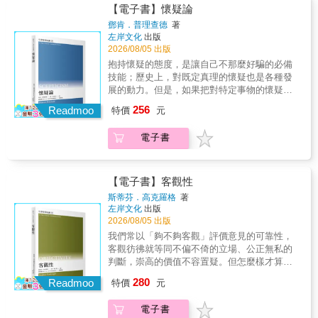
意指示詞線索，就能輕易辨認。 Q2 理由是什
了，就是沒道理卻又講得一番道理，是在一本
【電子書】懷疑論
麼？ 被別人質疑時，你回「我就是這樣覺
正經的胡說八道， 看似無害其實在帶風向。 在
鄧肯．普理查德
著
得」，就是把結論當成理由。理由是對方希望
現實生活中，每個人都會被人用神邏輯「懟」
左岸文化
出版
我們同意特定結論所提出的解釋或原因。確認
你。 遇到這群人，我們該如何應對與回擊？ 很
2026/08/05 出版
理由的第一步是了解為什麼對方相信這個結
簡單，跟他們一樣，一本正經的胡說八道。 當
抱持懷疑的態度，是讓自己不那麼好騙的必備
論，同樣可從指示詞尋找。 Q3 有無曖昧不明
然，偶爾也得用神邏輯「堵」住對方的歪理。
技能；歷史上，對既定真理的懷疑也是各種發
的語言？ 愈抽象的字詞愈可能有多種解釋，例
作者楊牧之是邏輯學和社會心理學著名學者，
展的動力。但是，如果把對特定事物的懷疑擴
如小孩和大人口中的「人權」可能大不相同。
書中他以常發生在我們身邊、隨處可見的邏輯
大為「普遍的懷疑論」，認為信念沒有恰當的
記得從文字脈絡和背後意涵來推敲，否則搞不
256
謬誤為例， 解析這些被廣泛傳播奉為真理，似
Readmoo
特價
元
基礎，所以我們並沒有掌握知識，因此沒有所
清楚對方的重點，無法判斷論點是否妥當。 ●
是而非的觀念到底是什麼神邏輯， 我們又該怎
謂的「真相」，有的只是相對的主觀意見，這
找出假設本質，檢視隱而未顯的邏輯詭計 Q4
麼突破盲點，回懟脫困。 ◎總以為對方別有居
電子書
樣的激進懷疑論蔓延到公共討論，造成的某些
有無價值觀與描述性假設？ 溝通者未明言的信
心之典型陰謀論 「如果這件事跟你沒有關係，
結果可能就不是我們所樂見的。如果所有知識
念和假設，是連結結論和理由的「隱形黏
你為何要幫她？」 「她一定是為了錢，才跟那
主張都可能是錯誤的，我們是否真的能「知
膠」，會讓整體論點看起來更合理。為了判斷
個又禿又矮的男人在一起。」 目的論、陰謀論
道」任何事情？怎樣才是擁有知識呢？在當代
對方的價值觀偏好，可以從他的身分、想保護
【電子書】客觀性
者，多以消極、陰暗的思想曲解別人的論點，
社會和政治運動（例如氣候變遷否認論、後真
什麼利益來推敲。 Q5 推理過程有無謬誤？ 避
斯蒂芬．高克羅格
著
甚至憑空創造別人的觀點， 所以聽到這種話時
相政治和假新聞）、甚至與個人健康相關的反
免你近距離審視論點的做法，就是使出各種轉
左岸文化
出版
先想想：這是事實還是個人評論？ ◎你問理
疫苗運動中，懷疑論又扮演什麼角色？又如何
移注意力的謬誤：敘事、滑坡、情緒、稻草
2026/08/05 出版
由，他卻給你藉口 「聽說你上次的比賽得了第
與我們的「美好人生」有關？作者先檢視懷疑
人、假困境&hellip;&hellip;。累積自己的謬誤清
我們常以「夠不夠客觀」評價意見的可靠性，
二？」 「嗯，要不是那天我拉肚子，第一肯定
論的哲學挑戰：從古典哲學笛卡兒式的懷疑，
單，你會更敏銳。 &&& ◆媽媽：「妳和男友出
客觀彷彿就等同不偏不倚的立場、公正無私的
是我的。」 這種人對自身能力十分驕傲卻又害
到電影《駭客任務》裡我們都是被母體電腦操
門為何不老實說？」女兒：「妳老是找我的麻
判斷，崇高的價值不容置疑。但怎麼樣才算
怕失敗，常會給自己找藉口。 你問他任何事
控的桶中腦，簡潔地介紹這些問題的主要論證
煩。」&rarr;女兒希望透過「顧左右而言他謬
「客觀」，其實是個複雜的哲學概念。本書從
情，他都會透過貶低別人來宣揚自我。 小心，
280
與回應；作者也為知識辯護，剖析激進懷疑論
Readmoo
誤」，阻止媽媽繼續追問 &&& ◆A：「我認為
特價
元
對客觀的四種描述──排除偏頗與成見、不受任
不要被他們的貶抑影響你的自信。因為他們是
者的問題，最後提出運用懷疑論能如何實現更
參加婦女聯誼會浪費時間、金錢。」 &&&&&
何假設或價值影響的判斷、在相互競爭的假設
故意的。 ◎不檢討自己，反而先指點別人 「你
有意義的生活。本書特色激進懷疑論的主張經
B：「妳當然會這麼說，因為沒有半個婦女聯誼
電子書
間建立一套判斷的程序、以及積極性的精確的
賺這麼多，居然才捐這麼一點！」 「你這麼有