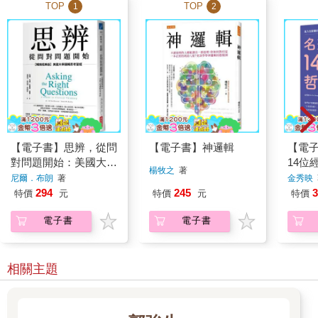
TOP
TOP
1
2
【電子書】思辨，從問
【電子書】神邏輯
【電
對問題開始：美國大學
14位
楊牧之
著
邏輯思考聖經
（二
尼爾．布朗
著
金秀映
294
245
3
特價
元
特價
元
特價
電子書
電子書
相關主題