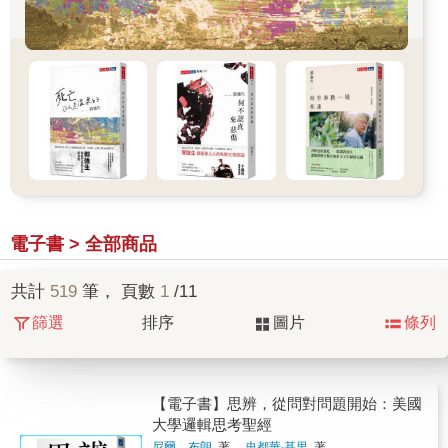
電子書 > 全部商品
共計
519
筆， 頁數
1
/11
篩選
排序
圖片
條列
【電子書】思辨，從問對問題開始：美國
大學邏輯思考聖經
尼爾．布朗
著 、
史都華‧基里
著