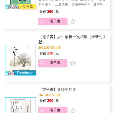
說不出個所以然。 其實，你的直覺是對的。這
巧。【本書特色】★以提問揭示選擇背後的倫
善、美的古典良意。
前後跨越二十年（2004-2024），其中部分源自
銷20多年，三度改版，長踞Amazon「邏輯和語
些話背後都藏著經過包裝的錯誤推理，讓你在
理原則和現實衝突。★鼓勵打破框架並善用邏
金石堂
期刊的哲學家專輯總序（胡塞爾、海德格、梅
言」榜前10名，破2,000則好評！ YouTuber
來不及想清楚前就點頭、掏錢、選邊站。問題
輯，找到適合自己的答案。★用生動的哲學家
360
特價
元
洛龐蒂），部分為悼念或追思之作（列維納
超級歪 「陪你看國際新聞」創辦人 蔡依橙 華
不在於你不夠聰明，而是沒有人告訴你，這些
軼事，引發進一步了解哲學思想的興趣。★透
斯、李維史陀、呂格爾、德里達），一篇原是
梵大學東方人文思想研究所教授 &冀劍制 ──腦
話哪裡出了問題。 本書系統性整理38種潛伏在
過「講道理的藝術」，學習論述技巧與分辨愚
電子書
期刊專論（李歐塔），另有三篇是專為本論集
力激盪推薦（依姓氏筆畫序） 全齡適讀！練就
日常生活裡的錯誤推理&mdash;&mdash;從稻
弄人心的謬論。
而撰寫（沙特、鄂蘭、傅柯）。所有曾發表的
邏輯除錯力，歪理、謬誤全退散！ 「九成皮膚
草人謬誤、滑坡謬誤到訴諸恐懼
文章，也都經過增補和修訂。以下是本書的核
科醫師都推薦這款產品！」 「你不支持這條教
&mdash;&mdash;搭配幽默漫畫與生活情境，
心內容：✦胡塞爾（Edmund Husserl）：從邏
育政策，就是不在乎下一代。」 「大家都說這
【電子書】人生最後一次相聚（全新封面
讓邏輯概念不再艱澀。每章末附實戰練習題，
輯到歷史# 從數學哲學到邏輯研究# 意識作為意
家餐廳很好吃，肯定不會踩雷。」 「你不去補
版）
讓你真正內化所學，學會在資訊洪流中，瞬間
向性歷驗# 內在時間意識與意識意向性的雙重
習，以後就考不上好大學，找不到好工作，人
抓出思考破綻！ 各界好評： 謬誤即是錯誤的推
2026/06/05 出版
結構# 縱向意向性✦海德格（Martin
生就沒希望了。」 &hellip;&hellip; 這些話你每
理，尤其是那些似是而非的推理。生活中出現
230
特價
元
Heidegger）：如何面對他的思想遺產？# 從
天都聽得到&mdash;&mdash;來自廣告、新
謬誤並且造成錯誤抉擇的情況比我們想像的更
「存在之謎」到「海德格之謎」# 《存在與時
聞、政論節目，甚至身邊的家人、朋友。聽的
加嚴重。但人們大多缺乏自覺。由於謬誤思考
電子書
間》與現象學的詮釋論轉向# 「海德格事件」#
當下好像有道理，事後總覺得哪裡怪怪的，卻
是天生的，很難預防。唯有在它出現時偵測
「泰然任之」✦沙特（Jean-Paul Sartre）：超
說不出個所以然。 其實，你的直覺是對的。這
到，才能免除危害。本書從多面向說明各種謬
越存在主義# 「醜聞作家」# 「未來思考的大
些話背後都藏著經過包裝的錯誤推理，讓你在
Readmoo
誤的特質，讓人印象更加深刻，藉此提升辨識
師」# 「政治行動主體理論的先行者」# 沙特與
來不及想清楚前就點頭、掏錢、選邊站。問題
力，減少錯誤抉擇。 &mdash;&mdash;華梵大
他者的現象學# 「無」的存在論✦梅洛龐蒂
不在於你不夠聰明，而是沒有人告訴你，這些
學東方人文思想研究所教授 &冀劍制 學邏輯可
（Maurice Merleau-Ponty）：以人文科學改造
話哪裡出了問題。 本書系統性整理38種潛伏在
以很好玩嗎？看來這本書做到了。我非常享受
【電子書】死後的世界
現象學# 梅洛龐蒂著作的奇特命運# 放下身段的
日常生活裡的錯誤推理&mdash;&mdash;從稻
閱讀這本書的過程，誠摯推薦給所有想提升思
哲學# 格式塔心理學✦列維納斯（Emmanuel
草人謬誤、滑坡謬誤到訴諸恐懼
2026/06/05 出版
辨能力的人。 &mdash;&mdash;Tim Challies
Lévinas）：一種新的人文主義烏托邦# 另一顆
&mdash;&mdash;搭配幽默漫畫與生活情境，
200
特價
元
這是我媽媽指定要我買給她的禮物，她非常喜
法國哲學良心# 真理為和平服務# 倫理學才是第
讓邏輯概念不再艱澀。每章末附實戰練習題，
歡！內容簡單易懂，國小高年級到國中生應該
一哲學# 列維納斯的道德烏托邦✦鄂蘭
讓你真正內化所學，學會在資訊洪流中，瞬間
電子書
都能輕鬆上手，但成年人也能從中獲益良多！
（Hannah Arendt）：黑暗時代的思想家# 黑暗