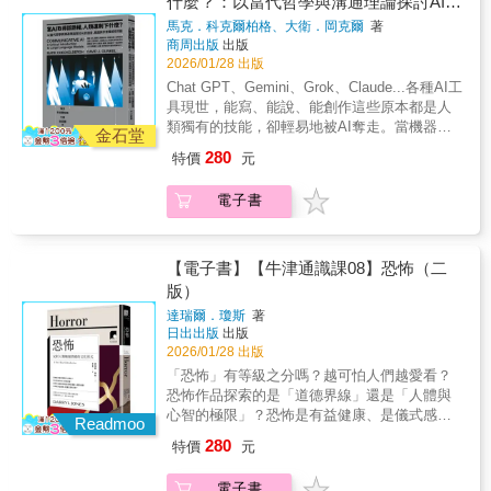
什麼？：以當代哲學與溝通理論探討AI的
做什麼？」為人類智能的永續尋找出路，作者
書館」的信念，於1995年首次推出，多年來已
的馬拉松接力，終於形成了AI的史前史，沒有
強調：有覺醒力（awakening power）的「廣義
語言、意識與作者權威性問題
馬克．科克爾柏格、大衛．岡克爾
著
出版近700本讀物，內容涉及歷史、神學、藝
這2500年智者穿牆而出，天才由地湧現，凝聚
的寫作」是人性共知共感想像力及創意的通
商周出版
出版
術、哲學、文學、醫學、自然科學、政治等數
了集體智能（collective intelligence）的超時空
道，包括文字、樂譜、圖像的思想鏈（chain of
2026/01/28 出版
十多種領域。每一本書對應一個主題，由該領
聯繫，不可能有今天開放創新（open
thought）及上下文連結「工程」（context
Chat GPT、Gemini、Grok、Claude...各種AI工
域公認的專家撰寫，篇幅簡潔精煉，並提供進
innovation）的AI橫空出世。作者楊憲宏年輕時
connection engineering）的主導權，必須出自
具現世，能寫、能說、能創作這些原本都是人
一步深度閱讀的建議，確保讀者讀完後能建立
代是腦科學的研究者，1980年代就在台灣大學
人腦不能外包給機器。人類智能中最重要的非
類獨有的技能，卻輕易地被AI奪走。當機器開
該主題的專業級知識框架。
醫學院生理研究所以「自主神經系統」
金石堂
平穩性（無常）（nonstationarity）這是與時間
始取得話語權，是否代表人類的時代已經結
（autonomic nervous system）作為碩士研究
280
特價
元
相關的隨機變動，AI的學習管理系統
束？在AI浪潮之中，重新探尋人類與科技的關
的目標。這正是早期人類發明語言之前，心智
（LMS），目前仍然沒有可資信賴的數學證明
係!本書特色☛作者科克爾柏格與岡克爾專攻技
感受（mind experiencing）在大腦形成「世界
電子書
（mathematical proof）框架可以模擬。所以任
術哲學與倫理，為你帶來「AI有自我意識
模型」（world model）記憶的核心自動機制。
何想要類同神經系統的企圖，都會遇到瓶頸，
嗎?」、「AI可以成為『人類』嗎?」、「AI會
這本新著作《我寫故我在》（I write, therefore
因為物理律、數學律的應用是「常」的。人體
思考嗎?」等疑問的回應，重新思考AI在人文視
what I am），從腦科學的角度，透視了AI發展
還有化學律的極限變化，在神經原內外，不只
角上帶給我們的危機!☛以圖靈測試、溝通理
【電子書】【牛津通識課08】恐怖（二
的能與不能，並從歷史的經驗追找「我們可以
有生物能電位差，還有神經傳導物質
論、羅蘭．巴特「作者已死」、柏拉圖等哲學
版）
做什麼？」為人類智能的永續尋找出路，作者
（neurotransmitters）的離子通道注入、釋放、
理論，探究AI的語言、意識、智慧、作者權威
強調：有覺醒力（awakening power）的「廣義
達瑞爾．瓊斯
著
作用、解除，造成神經元無時無刻的變變變，
性等議題，這些答案將改變人類對於AI的認知!
的寫作」是人性共知共感想像力及創意的通
日出出版
出版
新的研究還將量子糾纏都列入「腦功能假
☛全面性的探討AI與人類的關係，不僅要懂得
道，包括文字、樂譜、圖像的思想鏈（chain of
2026/01/28 出版
說」。也就是說，「無常」，不只是宇宙環境
如何使用AI，更要懂AI對於人類的「意義」!專
thought）及上下文連結「工程」（context
「恐怖」有等級之分嗎？越可怕人們越愛看？
的底層性質，根本上，人腦意識運作就是鏡像
文導讀☛臺大外文系博士、獨立學者 林宛瑄
connection engineering）的主導權，必須出自
恐怖作品探索的是「道德界線」還是「人體與
了大千世界的「無常」。人機相連的文明
「《當AI取得話語權，人類還剩下什麼？》最
人腦不能外包給機器。人類智能中最重要的非
心智的極限」？恐怖是有益健康、是儀式感的
（human machines connected civilization）才
具啟發性的觀點在於：我們確實需要以批判態
Readmoo
平穩性（無常）（nonstationarity）這是與時間
享受？！恐怖是一種極端的情緒反應，這種不
是可能的未來，而不是獨立的機械自主AGI。
度檢視LLM與其他生成式AI對語言、書寫與創
280
特價
元
相關的隨機變動，AI的學習管理系統
確定且未知的情緒制約了人類的思緒，迫使我
「無常人腦」與「常機器」的永動in-out，強化
作等領域造成的衝擊，但若持續執著於理體中
（LMS），目前仍然沒有可資信賴的數學證明
們在面對自己可容忍的極限時，思考真實的本
智能（augmented intelligence）才是希望。★
心主義的形上學語言與書寫觀，並將人類以外
電子書
（mathematical proof）框架可以模擬。所以任