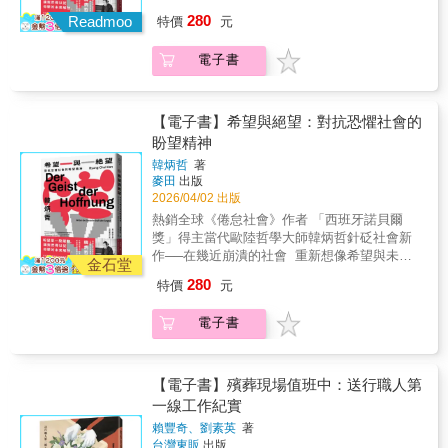
輯。這不是一本可有可無的書，而是一種必要
是貓咪咖啡廳中，貓咪與顧客之間、以及顧客
◢◤盼望是一股躍動，讓我們得以從抑鬱的未
280
Readmoo
的免疫力。——全民查假會社總編審／陳秀鳳
特價
元
彼此之間的互動。文中指出，近年來，收容領
來解放。◢◤台北藝術大學戲劇系兼任助理教
《可能內容不實》是一本非常精彩、有趣且很
養型的貓咪咖啡廳愈來愈多，這裡不只提供人
授 耿一偉──專文導讀 好哲凳（國家兩廳院自
容易讀的書。我覺得非常適合用來溝通「相關
電子書
與貓相遇的機會，也成為人與人邂逅的場所。
製Podcast）、林予晞（演員）、紀金慶（臺灣
非因果」、「確認偏誤是什麼」之類的議題。
第三章「普通貓咪聚集的「貓島」，為什麼人
師範大學助理教授）、超級歪（YouTuber）、
也非常適合拿來檢視我們自己或外部作者的稿
們專程造訪」 本章透過對知名貓島田代島的實
黃星樺（Podcast讀書節目「衣櫥裡的讀者」主
件和腳本時候該注意哪些描述和來源。書中的
地考查，發現遊客在造訪貓島前，除了透過網
持人）、蔡慶樺（作家、德國思想研究者、外
【電子書】希望與絕望：對抗恐懼社會的
「誤判階梯」的理論更是精彩，簡單又清楚的
路先做功課，也會藉由「搭乘渡輪」等非日常
交官）、鄭凱元（哲學新媒體創辦人、執行
盼望精神
梳理各種造成誤判的理由和脈絡。——TNL
的體驗，形成一種只將貓島視為觀光地的「濾
長）、蕭育和（台灣思想文化協會理事）、鐘
韓炳哲
著
Mediagene關鍵評論網媒體集團共同創辦人及
鏡」。但我們不應忽略這裡是一個重建困難、
穎（心理學作家、譯者）──各界齊聲讚嘆（依
麥田
出版
內容長／楊士範
面臨存亡危機村落的事實。 第四章「從貓的角
姓氏筆畫排序）● 收錄德國當代藝術巨匠安塞
2026/04/02 出版
度閱讀《海螺小姐》&mdash;&mdash;貓從什
姆．基弗8幅創作，與韓炳哲哲思相互輝映● 他
熱銷全球《倦怠社會》作者 「西班牙諾貝爾
麼時候成為『家庭成員』？」 本章詳細閱讀長
的著作融合東西方哲學的傳統，以簡潔、直接
獎」得主當代歐陸哲學大師韓炳哲針砭社會新
谷川町子創作的七一九三篇漫畫《海螺小
的方式傳遞嶄新觀點。──阿斯圖里亞斯王妃獎
作──在幾近崩潰的社會 重新想像希望與未來
姐》，並根據「貓所在的地點」、「貓造成的
評審團評語● 一本描寫希望本質的絕美著作。
金石堂
◢◤盼望是一股躍動，讓我們得以從抑鬱的未
困擾」以及「貓與動物醫療」等主題進行分
──尼克・凱夫● 在艱困時刻仍堅持希望的熱切
280
特價
元
來解放。◢◤台北藝術大學戲劇系兼任助理教
析，探討「貓的家庭化」從何時開始出現。研
論證，本書必定能鼓舞讀者心靈。──《出版人
授 耿一偉──專文導讀 好哲凳（國家兩廳院自
究發現，其萌芽並非始於關於「家庭寵物」的
週刊》▍ 內容簡介害怕孤獨、擔心被淘汰、無
電子書
製Podcast）、林予晞（演員）、紀金慶（臺灣
討論盛行的一九八○年代，而是在一九五○年代
法想望未來……當恐懼與焦慮成為日常，盼望
師範大學助理教授）、超級歪（YouTuber）、
後半就能看見蛛絲馬跡。 第五章「人與貓如何
的精神將在幽暗時刻照亮思路，從孤立個體凝
黃星樺（Podcast讀書節目「衣櫥裡的讀者」主
互相理解？」 本章是從與自家貓咪的互動經驗
聚出「我們」，繼而帶來新的可能。從軍事衝
持人）、蔡慶樺（作家、德國思想研究者、外
【電子書】殯葬現場值班中：送行職人第
切入，探討人與貓之間形成的「互動秩序」。
突、流行疫病，到生活各方面的競爭與壓力，
交官）、鄭凱元（哲學新媒體創辦人、執行
一線工作紀實
其中提到與貓的溝通不需要言語，只要人類將
這個時代彌漫著種種伴隨「末日」而來的焦
長）、蕭育和（台灣思想文化協會理事）、鐘
貓咪視為一個獨立自我與主觀個體，雙方的溝
慮。上至社會極化對立，下至個人生命從活著
賴豐奇、劉素英
著
穎（心理學作家、譯者）──各界齊聲讚嘆（依
通就能成立。 特別對談「貓咪教會我的，『只
萎縮成苟延殘喘的求生。當代最受矚目的德語
台灣東販
出版