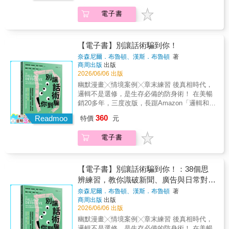
對會讓你思考、大笑並獲益良多。‧我想把本書
本的邏輯三段論等思考工具。最終他強調，真
社會的來臨時，如何建立一套更有尊嚴的支持
病患的認識，與能力所及的範疇內結合兩者的
義、後結構主義、後現代主義、解構、批判理
推薦給任何認為哲學很重要的人，同時也推薦
正的哲學沉思不是自我侷限，而是來自於心靈
電子書
系統，讓我們可以有完善的「終活」規畫，尊
契機。鄉村醫師所為何來？每一種關係絕非平
論等蓬勃發展，彼此緊密關聯，更與文學、人
給那些鄙視哲學的人——因為就算是為了鄙視
的逐漸擴展。唯有保持理性、不受制於盲目的
嚴且優雅地迎向生命終點。 暖心推薦（依姓氏
面而單向，山谷年月是對醫療體系的審視，亦
文、藝術相互交織。本書收錄劉國英教授的十
它，你也得拿出論據才行。‧不論是對第一次接
期待或恐懼，才能走出偏見與習慣的牢籠。這
筆畫） 大師兄│《火來了，快跑》作者 陳乃菁
是醫師對從醫之途與自我價值的再詮釋。同
一篇文章，每篇介紹一位當代歐陸哲學家的思
觸哲學的新手，還是希望透過閱讀來激發自己
本書的價值在於，對於熟悉哲學的讀者來說，
│高齡醫學專家 陳維萍│中華民國家庭照顧者關
時，藉此探究醫病之間最沉重的顧慮──界線：
想，包括：✦德國現象學兩大奠基者：胡塞
【電子書】別讓話術騙到你！
質疑並深度思考周遭世界的人，我都強烈推薦
它是一本複習近代知識論發展的入門書，對於
懷總會理事長 陳麗琴｜護理全聯會理事長 畢柳
醫師如何同時扮演鄰居與朋友的角色？即便能
爾、海德格✦法國現象學最重要代表：沙特、
奈森尼爾．布魯頓、漢斯．布魯頓
著
這本書。毫無疑問，這是一本在闔上很久之
熱愛思考的人來說，則是一本充滿挑戰的知性
鶯│醫師、《斷食善終》作者 楊婉萍｜佑平居
兼顧多重身分，這種狀態是否健康？鄉村執業
梅洛龐蒂、列維納斯、呂格爾✦結構主義者：
商周出版
出版
後，依然會讓你持續反思的好書。‧在這個人們
探索之書。
家護理所所長 蘇絢慧｜璞成心遇空間心理諮商
看似美好，仍伴隨其他顧慮──難以尋找臨時代
李維史陀✦後結構主義者：傅柯✦解構論者：德
2026/06/06 出版
被無數資訊和言論淹沒、卻往往分不清其價值
所所長
班醫師、潛在的孤立感，其中──令多數醫師心
里達✦後現代主義者：李歐塔✦政治思想家：鄂
幽默漫畫╳情境案例╳章末練習 後真相時代，
與真偽的時代，這絕對是一本值得擁有、一讀
生畏懼的，莫過於無法隱匿身分而曝光了生
蘭▌與大師的交會劉教授留學法國期間，曾在法
邏輯不是選修，是生存必備的防身術！ 在美暢
再讀的好書。‧在作者提出的每個問題中，都出
活。然而，對這位醫師是值得付出的代價，只
蘭西學院、巴黎索爾邦大學、巴黎高等師範學
銷20多年，三度改版，長踞Amazon「邏輯和語
神入化地將不同哲學家的視角編織在一起。他
為換取歸屬感。況且，她渴望追求醫療層面的
院、法國社會科學高等研究學院，與其中六位
言」榜前10名，破2,000則好評！ YouTuber
對這些哲學論點的解釋極為高明，在必要且不
連續性──越深入了解患者，臨床實踐越能根植
360
哲學家交會：・說話鏗鏘有力、熱切而投入的
Readmoo
特價
元
超級歪 「陪你看國際新聞」創辦人 蔡依橙 華
可或缺的地方保留了專業術語，同時又巧妙融
於溫暖與人性，這份根基亦能進一步提升醫師
傅柯；・一邊講課一邊沉思的李維史陀；・身
梵大學東方人文思想研究所教授 &冀劍制 ──腦
入了較為生活化的口語，為整本書注入了清新
所能給予的照護。這是一位醫師在擁有他人信
體力行體現其哲學理想的列維納斯；・就鄂蘭
電子書
力激盪推薦（依姓氏筆畫序） 全齡適讀！練就
感與活力。‧這本書最棒的地方之一，就是作者
任時所能成就的事。這些是擄獲並留住此地居
的核心學說而進行思想交鋒的李歐塔與呂格
邏輯除錯力，歪理、謬誤全退散！ 「九成皮膚
那優雅的幽默感。他的幽默悄無聲息、不著痕
民心靈的饋贈，標記了時間流轉、變遷與延
爾；・親筆回信為青年學子論文提供意見的德
科醫師都推薦這款產品！」 「你不支持這條教
跡，因此完全不會讓人感到負擔，反而因為運
續。這正是景觀與人之間最親密的關係，山谷
里達。這些親炙大師的經驗，讓作者深切體會
育政策，就是不在乎下一代。」 「大家都說這
用得極有智慧而令人自然地心領神會。‧閱讀這
【電子書】別讓話術騙到你！：38個思
裡再無醫病之分。 本書特色 ★波莉・莫蘭的文
到當代歐陸哲學的獨特面貌，例如：大師之間
家餐廳很好吃，肯定不會踩雷。」 「你不去補
本書真是一大享受。它成功地讓每一個概念讀
辨練習，教你識破新聞、廣告與日常對話
字搭配理查・貝克的絕美攝影，寫下了感人至
公開辯論不常見，但他們並不會迴避展現與他
習，以後就考不上好大學，找不到好工作，人
起來都像在和朋友聊天一樣，而且探討的議題
中的偽邏輯，從此不被帶風向
深的情書，獻給土地、社群，更獻給成為優秀
人思路差異的對辯，這種對辯是君子之間的思
奈森尼爾．布魯頓、漢斯．布魯頓
著
生就沒希望了。」 &hellip;&hellip; 這些話你每
非常有趣，從墮胎、愛情、純素主義到女性主
醫師的精神真諦。 ★如今高速且壓縮的「小」
商周出版
出版
想交鋒。還有，這些哲學家之所以成為思想大
天都聽得到&mdash;&mdash;來自廣告、新
義等等。毫無疑問，這是一本我會想送給心愛
2026/06/06 出版
時代，我們應該如何讀書？讀什麼樣的書？見
師，在於他們都並非空有理論，而是充滿實踐
聞、政論節目，甚至身邊的家人、朋友。聽的
之人的書。‧我是一位語文教師，此書成功幫助
微知著是現代人少量且精準閱讀習慣裡的理想
關懷，並且能夠在其行事中展現出來。▌11位哲
幽默漫畫╳情境案例╳章末練習 後真相時代，
當下好像有道理，事後總覺得哪裡怪怪的，卻
我引導學生的思考方式，並提升學生的寫作技
選項：圖文、輕盈、情緒動人，並有著真、
學家，11場哲思之旅這十一篇文章的寫作時間
邏輯不是選修，是生存必備的防身術！ 在美暢