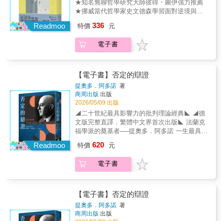
★知名無聊哲學研究大師彼得・圖伊強力推薦
學習死亡」。。✦死亡並非生命中的事件，因
★挪威當代哲學家史文德森學習面對逆境與恐
為人無法經驗死亡本書最核心的理論貢獻：對
懼的力量之作希望，是生命具有意義的必要條
336
「死亡」與「年老」之本質差別的微觀解析。
Readmoo
特價
元
件——「沒有希望與渴望，我們將寸步難
「死亡並非生命中的事件」，因為人無法經驗
行。」在充滿戰爭、氣候危機與個人焦慮的時
死亡。✦往死(Dying)與年老(Ageing)：動態的生
電子書
代，希望常被視為天真、逃避，甚至是一種自
命議題既然死亡本身是無法指稱的「無」
我安慰。然而，無論徹底認定未來無望，或是
（Nothing），那麼哲學的主戰場便應移至「往
過度確信一切會好轉，其實都已經失去希望本
死」（Dying）與「年老」（Ageing）這兩個動
身。真正的希望，存在於不確定之中，也存在
【電子書】否定的辯證
態過程。「現在進行式」的生命過程，才是當
於行動之中。☆充分理解現實、打破非理性恐
提奧多．阿多諾
著
代年老哲學最應直面的生命議題。✦年老學的
懼、重建行動力量的自由之書☆挪威知名哲學
商周出版
出版
現象學轉向：本書將「年老」從生物學衰老轉
家拉斯．史文德森結合哲學史、現代生活案例
2026/05/09 出版
化為現象學的「在世存有」分析。超越傳統死
與文學影視作品，深入探討人們在恐懼、絕望
◢二十世紀最具影響力的批判理論經典◣ ◢德
亡觀的二元對立，洞察年老是肉身在時間中喪
與不確定的處境中，希望如何驅動我們的選擇
文版完整直譯．繁體中文界首次出版◣ 法蘭克
失本己性的進行式。透過「往死」的動態視
與行動。他與叔本華、尼采、扎普菲等傳統著
福學派的奠基者──提奧多．阿多諾 一生最具代
角，揭示老去即是主體與世界連結的剝落，使
名悲觀思想家對話，也檢視宗教式的絕對信
表性的作品── 《否定的辯證》 提奧多．阿多
年老成為一種具備本體論意義的存活危機，而
620
念，並提出幾個直指核心的思考：1 希望與願
Readmoo
特價
元
諾為二十世紀德國最重要的哲學家與社會理論
非僅是死亡的序幕。並揭示年老的「他者
望、夢想、樂觀的差異？2 何時希望會變成危
家，屬於法蘭克福學派核心成員，其思想橫跨
性」。
險的自我欺騙？3 若希望不能改變世界其價值
電子書
哲學、社會學、美學與音樂理論，不僅深深影
何在？4 戰爭與氣候危機中還能希望什麼？最
響當代與後世的無數學者，如傅柯、詹明信及
後，作者指出，希望並不保證成功，但它讓人
哈伯瑪斯等人，也對當代批判理論與文化研究
願意嘗試、願意承擔風險，也願意為未來負
留下深刻的痕跡。 《否定的辯證》被視為阿多
【電子書】否定的辯證
責。沒有希望，人將失去行動的動力；而正是
諾一生學術生涯的代表作，出版於一九六六
提奧多．阿多諾
著
行動，使改變成為可能。▍ 在混亂世代藉哲
年，源自於阿多諾於法蘭克福大學任教期間，
商周出版
出版
學思考日常，重新對焦我們與世界的關係
開設「否定的辯證」課程，而本書出版之後便