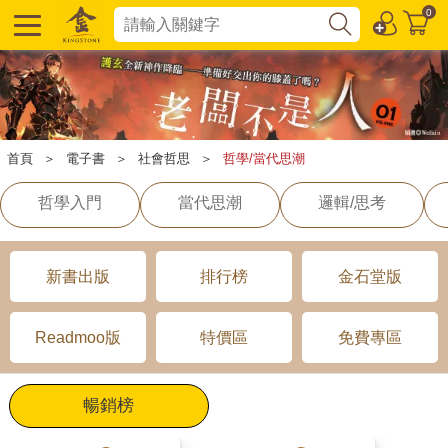
0
首頁
＞
電子書
＞
社會哲思
＞
哲學/當代思潮
哲學入門
當代思潮
邏輯/思考
新書出版
排行榜
金石堂版
Readmoo版
特價區
免費專區
暢銷榜