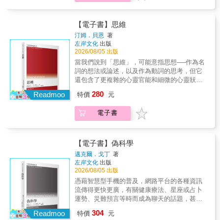
常以「尊重」的偽裝出現在公共議題的討論
會接受妳的入會申請。」 &&&&& A：「妳對我
表述──開始，逐一分析其中的問題：客觀性從
錢，連5萬元都不肯借我！」 這種有錢就該
上，用「大家都沒錯，只是相對的主觀意見」
提出來的立場論述有什麼看法嗎？」 &&&&&
何時成為一種價值？科學就是客觀的嗎？有真
借、沒捐就沒愛心的評論，就是關聯謬誤中的
和諧掉對人權、民主體制、科學知識的主張和
B：「那些理由都不算數。妳只是輸不起罷
實客觀的知識存在嗎？對世界的認識可能不受
「罪惡關聯」， 他會避免跟你正面討論，反而
【電子書】思維
堅持，本書以哲學論證破解這樣的混淆，公共
了。」 &&&&&& &rarr;B犯了「人身攻擊謬
任何假設或價值影響嗎？客觀的就有權威、就
從負面印象詆毀你。 最常見於各種用來討伐明
汀姆．貝恩
著
辯論必須回歸理性討論。
誤」，而A試圖倒回正題 Q6 證據可不可信？
是真理？怎麼樣算精確的表徵？量化數字就是
星或公眾人物的論壇， 小心，不要被這種人穿
左岸文化
出版
證據始於系統化的蒐集和組織事實，判斷各種
真正客觀的嗎？人類行為、倫理學和品味也都
了小鞋、帶了風向。 不講道理的人為何怎麽說
2026/08/05 出版
支持證據來源的可信度：個人經驗、案例、證
有客觀性嗎？作者簡要回顧現代客觀性誕生的
都有理？ 該怎麼見招拆招，和這群不講道理的
當我們說到「思維」，可能意指思想──作為名
言、專家意見、研究報告。順序越後面的證
背景，再挑戰科學的客觀性、對世界的概念建
人講理？ 你得學學神邏輯回懟脫困。 各界推薦
詞的想法或論述，以及作為動詞的思考，但它
據，品質可能愈好，越值得信賴。 ●全面檢驗
構、客觀性與真理的關係，直指當代以輾壓性
職來直往Miss莫莉 創新管理實戰研究中心執行
還包含了更複雜的心靈官能和細微的心靈狀
證據，合理懷疑一切 Q7 是否還有「另一個成
的數字運算取代判斷的責任，最後返回人本的
長／劉恭甫
態，本書細細爬梳「什麼是思維？」以及「思
因」？ 同個結論可能源於不同的成因，必須留
280
倫理學和品味美學的客觀性討論，展現哲學回
Readmoo
特價
元
維如何在大腦中實現？」這類有關思維本質的
意提出的證據理由是「唯一原因」，還是「原
應當代社會議題的方式。本書特色客觀性已經
問題。從思維的官能為起點，書中探索使思維
因之一」；相關不代表因果關係。 Q8 統計數
成為現代生活中的崇高價值，而科學經常就被
電子書
成為可能的機制，並試圖回答由此引發的一連
字是否騙了你？ 數據資料很容易讓人信以為
視為較具有客觀性的領域，其中最不受汙染的
串的問題：思維就是計算嗎？思考只是大腦的
真，但統計數字會騙人，而且經常騙人。例
是量化的數字，於是，政治社會經濟等各種議
神經連結狀態嗎？是由什麼誘發呢？又有哪些
如，平均數、中位數、眾數都代表文章中「平
題，也都以數字管理為追求客觀的方法。本書
類型呢？人的心靈都只是別人無法進入的舞台
【電子書】偽科學
均」，但巧妙各有不同。 Q9 哪些重要資訊
簡要回顧現代客觀性的背景與意義，羅列其中
嗎？有讀懂他心的可能嗎？我們最常用語言來
「被消失」？ 任何論點都會遺漏資訊。例如，
邁克爾．戈丁
著
關鍵的問題並逐一解析，展現哲學回應當代社
表達思想或思考的過程，那麼思維可以用語言
洋芋片廠商可能會告訴消費者，自己家的洋芋
左岸文化
出版
會議題的方式。
來理解嗎？沒有語言的動物就沒有思維嗎？語
片美味又酥脆，但是不太可能讓你知道卡路里
2026/08/05 出版
言文化差異會影響我們的思維嗎？思維有沒有
超標或有防腐劑。持續追問沒說出口的資訊非
憑藉智慧型手機的普及，網路平台的各種資訊
限制呢？出錯的思維又是怎麼回事？腦神經科
常重要，你才能判斷要不要相信對方所言。
流傳得更快更廣，有關健康療法、星座或占卜
學的發展和人類學的研究方式開啟另一扇探索
Q10 有沒有更合理的結論？ 非黑即白的二分法
運勢、災難預言等時而成為聊天的話題，甚至
人類心靈的門窗，專長心靈哲學與認知科學的
思考，會過度簡化思考和限制決策範圍。若為
登上傳統媒體的版面。對受過良好教育、具有
304
作者，利用哲學、心理學、神經科學和人類學
Readmoo
特價
元
結論加入「如果子句」條件，就能增加脈絡討
「科學理性」的人，或許可以輕易地宣稱某些