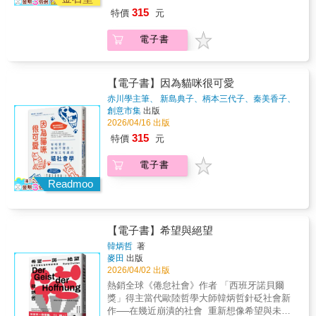
書，闡述如何在謊言與誤導性的統計數據中找
站回——一個不再需要向他人證明的位置。
～」，但從古至今，將近9500年貓和人類歷史
自己的和好，Amber獻上那些曾經站錯的位
315
特價
元
到合理趨近真相的方法。在這個令人困惑的世
中，現代關係更加緊密。 貓咪社會學，開課
置，也獻上終於站回來的她。在這趟「歸路」
界中，這是一份珍貴的指引。」——芝加哥大
了。 && &研究貓奴與貓關係的書：貓為什麼
中終於明白，「回家」才是真正走過的路。孩
學教授、國際貨幣基金組織前首席經濟學家／
電子書
會成為我們生命中如此特別的存在？ && &貓
子的父親離世後，Amber第一次發現自己無法
拉古拉姆．拉詹「強而有力地解釋為何錯誤訊
教會我的社會學，我們終於理解，孤傲也是一
再站在前面——不論是家庭或職場——替所有
息是影響所有人的問題──無論是在金融、政
種連結。 && &貓咪造成人類，人類造成貓
人解決問題！只能一步步退後、一步步退回，
治、媒體、商業或任何地方。作者提供了在自
咪，透過本書可以更了解貓在人類生活中的地
【電子書】因為貓咪很可愛
直到重新站在一個真正屬於自己的位置上。放
己生活乃至整個社會如何應對這個問題的想
位。 && &喵的社會學並不伸張貓咪不可愛，
下不是自己的責任、放下不再適合的角色、不
赤川學主筆、 新島典子、柄本三代子、秦美香子、
法。是一本及時又相當啟發人心的書。」——
理解關於貓存在在這個世代的一切社會行為。
出口剛司、齋藤環
著
創意市集
出版
再急著回答別人的問題，也不再急著替自己找
《金融時報》總編輯、《穀倉效應》作者／吉
人與人之間的關係，無論如何都難以單純，其
2026/04/16 出版
方向。在家庭，在職場，都是如此。如果你正
蓮．邰蒂「一本頭腦清楚的指南，帶領讀者看
中或多或少摻雜著任務或利害的糾葛。（中
承擔一個早已耗盡你的角色，如果你在關係、
315
特價
元
穿企業、大學、作者與 TED 演講名嘴兜售的誇
略）但世上唯一無雜質，呈現「純粹關係」到
工作或人生裡，發現自己站得太前面了，也許
大說法、草率研究，以及偶爾赤裸裸的謊言。
極致的，或許唯有貓與人類的關係吧？（節錄
你會在書中的某一頁發現——原來自己是可以
電子書
……這是一本切合時代的書，而且即使涉及偏
自第一章） 貓咪教會我們的，是「純粹存在」
坐下來，欣賞自己和他人。這本書，可以陪你
學術的統計理論，也常常讓人會心一笑。」
的價值。 本書將探討這段歷史中的種種面向，
Readmoo
站回——一個不再需要向他人證明的位置。
——《泰晤士報》❈ ❈ ❈作為訊息查核的工
勾勒「貓與人類未來幸福」的藍圖。愛貓成癡
作者，每天面對的不只是謊言，而是「看似合
的社會學家編寫的「貓社會學」誕生！ & 第一
理」的錯誤。本書從人類常見的思考偏誤出
章「貓為何如此可愛？」 本章分析二○二一年
發，層層拆解「論述、資料、證據與證明」間
【電子書】希望與絕望
對四十八名愛貓人士的訪談，並運用某項研究
常被混淆的關係。作者指出多數誤導並非來自
方法將貓的魅力歸納為七個要素。儘管只分析
韓炳哲
著
赤裸的假訊息，而是被包裝得精緻動人的故
麥田
出版
四十八位人士的訪談內容，但與透過生成式AI
事、似是而非的統計與被過度詮釋的研究。在
2026/04/02 出版
獲得的回答相比，人與貓之間建立的「純粹關
後真相時代，辨識真偽是每個公民的基本素
係」這一特徵顯得更加明確。 第二章「我們從
熱銷全球《倦怠社會》作者 「西班牙諾貝爾
養。本書提供一套清晰且可操作的思考框架，
貓咪咖啡廳得到了什麼？」 本章透過兼具興趣
獎」得主當代歐陸哲學大師韓炳哲針砭社會新
讓我們在情緒與立場之前，先回到證據與邏
與實用的觀察和訪談，分析動物咖啡廳，特別
作──在幾近崩潰的社會 重新想像希望與未來