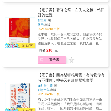
係中的「錯位」奔跑，因為我已經知道：只要
經典名畫講哲學，哲學零基礎者也會感興趣的
開始，透過案例分析了解周遭的世界，養成更
站在對的位置，路會自己出現，界線不是因為
哲普書。◎內容出自深受好評的南韓國高中生
開闊的心態！書中收錄作者親自設計、解說的
拒絕，而是為了誠實、讓愛有呼吸的空間。如
【電子書】馨香之祭：在失去之後，站回
哲學講座及線上課程，跟著古典哲學大師們一
檢查清單，將能幫助你練習逐一解析資訊，內
果你正在承擔一個其實可以放下的位置，如果
對的位置
起探討人生切身的大小問題。◎本書精選與時
化成自然反應。▍背景知識：深入探討2大心理
你在失去之後發現自己被迫停下來，這本書或
代背景有關或對西洋哲學有深遠影響的理論，
鄭圭雯
著
偏誤——明明是錯誤資訊，為什麼我們還是選
許能陪你——站回神面前的自己。這本書，不
啟示
出版
讀者可一併了解西方哲學的傳統，如哲學的起
擇相信？▍實務指南：攀爬「誤判階梯」的5個
是為了曾經的伴侶離世有多痛而寫。而是記錄
2026/04/18 出版
源、理想主義和現實主義、一元論和二元論
分析步驟——查證事實僅僅只是第一步？如何
在他離開的一刻起，人生被迫重新開始、被迫
等，以及古希臘和中世紀的思想基礎差異。◎
這本書，寫於一個人離開之後。他是我孩子的
保護自己不受騙上當？▍解決方案：從個人到
調整順序與抉擇的歷程。死亡是強制停止，對
除了介紹哲學家生平及理論核心，也描述哲學
父親，也是那個用自己的離去，終止我長年站
整個社會，培養思辨能力的13種方法——要在
死者、對生者，都是如此。從婚姻的合分、與
家和時代的交互影響，以及〈雅典學院〉中的
錯位置的人；在他過世之前，我的人生一直向
充斥謬誤與謊言的世界保持清醒，我們可以怎
兒子從陌路到成為朋友，以及與神、與人、與
金石堂
哲學家穿著、表現手法，和拉斐爾的創作過
外延伸。我習慣承擔、撐住、往前補位，不論
麼做？❈ ❈ ❈【各界名家好評如潮】【芝加
自己的和好，Amber獻上那些曾經站錯的位
210
特價
元
程⋯⋯成功結合哲學、歷史和藝術。
是在工作、關係，還是信仰裡；我以為，只要
哥大學教授、國際貨幣基金組織前首席經濟學
置，也獻上終於站回來的她。在這趟「歸路」
夠努力，就能把一切維持好——直到他離世。
家】拉古拉姆．拉詹【《金融時報》總編輯、
中終於明白，「回家」才是真正走過的路。孩
電子書
他的離去沒有給我答案，卻終止了我在所有關
《穀倉效應》作者】吉蓮．邰蒂【《這個世界
子的父親離世後，Amber第一次發現自己無法
係中的「錯位」奔跑，因為我已經知道：只要
運作的真相》、《數字裡的真相》作者】瓦茲
再站在前面——不論是家庭或職場——替所有
站在對的位置，路會自己出現，界線不是因為
拉夫．史密爾【賓州大學華頓商學院教授、
人解決問題！只能一步步退後、一步步退回，
拒絕，而是為了誠實、讓愛有呼吸的空間。如
【電子書】因為貓咪很可愛：有時愛你有
《零阻力改變》作者】凱蒂．米爾克曼【英國
直到重新站在一個真正屬於自己的位置上。放
果你正在承擔一個其實可以放下的位置，如果
時不理你，神秘又有趣的貓社會學
央行前首席經濟學家】安迪．霍爾丹【全民查
下不是自己的責任、放下不再適合的角色、不
你在失去之後發現自己被迫停下來，這本書或
假會社總編審】陳秀鳳【台灣事實查核中心總
再急著回答別人的問題，也不再急著替自己找
赤川學主筆
著
許能陪你——站回神面前的自己。這本書，不
編輯】陳偉婷【TNL Mediagene關鍵評論網媒
方向。在家庭，在職場，都是如此。如果你正
創意市集
出版
是為了曾經的伴侶離世有多痛而寫。而是記錄
體集團共同創辦人及內容長】楊士範
承擔一個早已耗盡你的角色，如果你在關係、
2026/04/16 出版
在他離開的一刻起，人生被迫重新開始、被迫
【MyGoPen總編審】葉子揚【國立中正大學傳
工作或人生裡，發現自己站得太前面了，也許
貓，為什麼會成為我們生命中如此特別的一份
調整順序與抉擇的歷程。死亡是強制停止，對
播學系教授】管中祥洞悉真相 ●中文推薦人依
你會在書中的某一頁發現——原來自己是可以
子呢？雖然貓說：「我只是隨心所欲地，活著
死者、對生者，都是如此。從婚姻的合分、與
姓名筆畫序排列❈ ❈ ❈「這是一本精采的好
坐下來，欣賞自己和他人。這本書，可以陪你
而已，喵～」「因為我無可挑剔的可愛，喵
兒子從陌路到成為朋友，以及與神、與人、與
金石堂