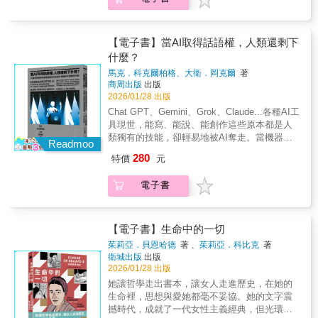
質是什麼：房子裡真的只有我一個人嗎？那是
前瞻推薦李遠哲 中央研究院前院長黃安捷 智邦
的意義生產參與者排除在外，不僅無法回應新
何想要類同神經系統的企圖，都會遇到瓶頸，
什麼聲音？門應該是關上的吧？為何肩膀上一
科技前董事長郭宗杰 中央研究院院士（C.-C.
科技帶來的挑戰，反而可能錯失跳出框架、重
因為物理律、數學律的應用是「常」的。人體
直感覺有東西？有人在跟蹤我嗎？我可以逃到
Jay Kuo Ming Hsieh Chair Professor,
新思考語言與書寫的契機。」——〈是誰在說
還有化學律的極限變化，在神經原內外，不只
哪裡？打開牛津大學出版社最受歡迎通識讀
【電子書】當AI取得話語權，人類還剩下
University of Southern California）王志宏 《經
話重要嗎？從瑞斗日記到對話式AI的信任難
有生物能電位差，還有神經傳導物質
本，用最簡明的方式一探恐怖的演變。恐怖的
典》雜誌總編輯湯銘哲 國立成功大學醫學院教
什麼？
題〉本書簡介在AI時代，人類正面臨前所未有
（neurotransmitters）的離子通道注入、釋放、
類型龐大且多元，從吸血鬼、鬼魂、狼人、瘋
授、國際傷口中心主任黃心雅 中山大學外文系
的危機！只要輸入幾句話就可以生成文章、圖
馬克．科克爾柏格、大衛．岡克爾
著
作用、解除，造成神經元無時無刻的變變變，
狂科學家、撒旦、怪物、超自然到連續殺人
特聘教授林珊如 國立陽明交通大學教育研究所
片與任何所想要的東西，AI徹底翻轉「只有人
商周出版
出版
新的研究還將量子糾纏都列入「腦功能假
犯，呈現出各式各樣的人格特質與用途，暗示
講座教授徐經倫 中央研究院生物醫學科學研究
類能做到的事」的認知，同時也動搖了人類的
2026/01/28 出版
說」。也就是說，「無常」，不只是宇宙環境
或闡明人類迥異的立場、意識形態、論證與世
所、台灣大學生命科學系、台灣計算神經與德
地位，迫使我們重新思考AI與我們之間的關
Chat GPT、Gemini、Grok、Claude...各種AI工
的底層性質，根本上，人腦意識運作就是鏡像
界觀。世界上有成千上萬與恐怖有關的書籍、
國 Bernstien Nework 神經科學聯盟助研究員宋
係。這引起諸多在哲學上的關鍵問題：☛AI有
具現世，能寫、能說、能創作這些原本都是人
了大千世界的「無常」。人機相連的文明
電影、遊戲或其他表現方式，這些驚悚創作，
國誠 博士 國立政治大學國際關係研究中心資深
自我意識嗎？二○二二年六月，前Google工程師
類獨有的技能，卻輕易地被AI奪走。當機器開
（human machines connected civilization）才
從莎士比亞悲劇開始到如今的網路迷因處處可
Readmoo
研究員
勒模因曾宣稱LaDMA具有自我意識，即使最後
始取得話語權，是否代表人類的時代已經結
是可能的未來，而不是獨立的機械自主AGI。
見。恐怖不僅是具象化的藝術形式，也是一種
280
特價
元
不了了之，但是AI是否具有意識始終是幽靈般
束？在AI浪潮之中，重新探尋人類與科技的關
「無常人腦」與「常機器」的永動in-out，強化
文化。當原本有明確分野的人事物出現了模糊
的懸問。☛AI有思考的能力嗎？現在AI已然通
係!本書特色☛作者科克爾柏格與岡克爾專攻技
智能（augmented intelligence）才是希望。★
或越界，恐怖情緒便油然而生，並逐步蔓延：
電子書
過了圖靈測試，字句、語氣與斷句無一不像人
術哲學與倫理，為你帶來「AI有自我意識
前瞻推薦李遠哲 中央研究院前院長黃安捷 智邦
為什麼恐怖故事讓我們心神不寧卻又很享受？
類，但是AI能「理解」自己在說什麼嗎？還是
嗎?」、「AI可以成為『人類』嗎?」、「AI會
科技前董事長郭宗杰 中央研究院院士（C.-C.
開膛手傑克的魅力何以歷久不衰？ 恐怖為何
只是鸚鵡學舌？☛AI可以成為「人類」嗎？直
思考嗎?」等疑問的回應，重新思考AI在人文視
Jay Kuo Ming Hsieh Chair Professor,
反覆採用各種受到厭棄的主題：血、嘔吐物、
到今天，諸多學術期刊與雜誌仍然只將「作
角上帶給我們的危機!☛以圖靈測試、溝通理
【電子書】生命中的一切
University of Southern California）王志宏 《經
內臟、刺穿眼球……？ 不同世代的恐怖文學
者」的頭銜給予「真正的人類」，但是更多創
論、羅蘭．巴特「作者已死」、柏拉圖等哲學
典》雜誌總編輯湯銘哲 國立成功大學醫學院教
與電影以怎樣的方式呈現？ 為何人們普遍譴
茱莉亞．貝恩哈德
著 、
茱莉亞．科比克
著
作者加入了與AI共同創作的行列，甚至要求給
理論，探究AI的語言、意識、智慧、作者權威
授、國際傷口中心主任黃心雅 中山大學外文系
衛城出版
出版
責當代的酷刑，卻在文化意義上接受古希臘悲
予AI「作者」的頭銜......☛人類的寫作還有未來
性等議題，這些答案將改變人類對於AI的認知!
特聘教授林珊如 國立陽明交通大學教育研究所
2026/01/28 出版
劇的屠殺？ 吸血鬼和殭屍兩者有什麼不同？
嗎？羅蘭．巴特的「作者已死」成真！只要動
☛全面性的探討AI與人類的關係，不僅要懂得
講座教授徐經倫 中央研究院生物醫學科學研究
怪誕、心理冷淡、毛骨悚然的愛情與超自然，
她讓哲學走出書本，讓女人走進歷史，在她的
動手指、下提示詞，一篇文章彈指之間便可完
如何使用AI，更要懂AI對於人類的「意義」!專
所、台灣大學生命科學系、台灣計算神經與德
如何影響人類的心智？ 鬼到底是什麼？是人
生命裡，思想與愛她都毫不妥協。她的文字震
成。這是寫作的末路，還是另一個新世界？面
文導讀☛臺大外文系博士、獨立學者 林宛瑄
國 Bernstien Nework 神經科學聯盟助研究員宋
類創造的虛構，還是真實存在的靈體？ 什麼
撼時代，成就了一代女性主義經典，但光環背
對這些動搖人類地位的問題，我們必須追本溯
「《當AI取得話語權，人類還剩下什麼？》最