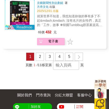
的案例、幽默詼諧的筆觸，教你如何從「渾然
京鄉新聞性別企劃組
著
不覺」的狀態中覺醒，不僅撥開心中的迷霧，
方舟文化
出版
看清一舉一動背後的動機，還能克服這些因
2025/12/31 出版
子，在人生的道路上，做出對自己也對他人最
就算世界不知道，我也知道妳做的事有多了不
明智的決定。好評推薦甘偵蓉 | 東海大學哲學
起&mdash;&mdash; 沒有名片的女性們，真正
系助理教授哲學普及Youtuber 超級歪
的「工作」故事 ❋韓國Tumblbug群眾募資高速
（SuperY）鐘穎 | 心理學作家、愛智者書窩版
Readmoo
達成1,422% ❋民主言論市民聯盟「本月優良報
主
432
特價
元
導獎」 ❋兩性平等媒體獎 大賞 ❋韓國記者協
會「本月記者獎」 ❋第54屆韓國記者獎 ❋慶祝
電子書
創刊76週年「京鄉大獎」得獎作品 「我們
遇到的女性說她們沒有名片，但她們從未休息
過。 只是社會從未將她們的勞動視為『工
作』。」 京鄉新聞性別企劃團隊訪談了數
1
2
3
4
5
十位女性，記錄她們的人生， 以新聞報導
形式公開後，透過社群募資迅速達成1,442%的
頁數
1
/11
移至第
頁
集資目標， 獲得熱烈迴響，終於以單行本
形式重新包裝、正式出版。 這是一本從
「工作」的視角，記錄高齡女性們一生努力的
訪談集， 講述了終其一生往返家中與外
面、身兼多職的女性們。 但比起姓名，人
們更常稱她們為「誰的妻子或媽媽」
關於我們
門市查詢
分紅大聯盟
客服中心
&hellip;&hellip; 女性們吃苦打拚的故事太
常見，常見到甚至被視為無關緊要， 現
在，我們將試圖傾聽那些講述常見故事的人們
加好友
訂閱
的聲音， 透過這本書，我們想為這些女性