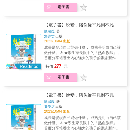
孩子：學生懵懂地被推去攀爬教育的高塔，想
生席地而坐，一起沉思、討論；有時走到教室
更好。 9. 過一些時日，要告訴家長孩子的轉
對手的孩子&hellip;&hellip; 希望自己沒有手足
本應是昇華可塑性、構築夢想的殿堂，卻在社
要當爸媽心中優秀的孩子。爬著爬著，還沒搞
外漂流與漫步；有時天清氣朗，藍天白雲，有
電子書
變。 ◎給家長：處理親師衝突的「5大招」 1.
的孩子⋯⋯ 這些孩子，真的「有問題」嗎？ ◤
會及家庭的扭曲壓力下，變形成殘酷的修羅
清楚人生是怎麼一回事，便硬生生地摔下，而
時颱風過後，陰雨綿綿。透過閱讀、思考、感
採用能表達誠懇情感的溝通方式。 2.用令人舒
傾聽孩子角度的故事，放下武斷「師長詮釋」
場，一個孩子的成長竟成了以成績決定人格，
身邊他信賴的大人，沒有任何一個人接住他。
受與書寫，對於「我是誰？」這個古老的問
服的字句來溝通。 3.給予老師即時的正面回
在名為教室的小型社會裡，孩子們開啟了人生
無休止的痛苦學習。大人膜拜高分，卻漠視問
．手機成癮：折磨人的考試、墜入低分地獄，
題，這一群青春的靈魂已經有能力更深入、更
饋。 4.避免在孩子面前批評老師。 5.表達孩子
第一次的群體生活&mdash;&mdash;為什麼朋
題的「根源」，還會有多少孩子成為榜單祭
【電子書】蛻變，陪你從平凡到不凡
加上失去了家裡的情感支持，孩子只能躲進手
細微地思考：在自己眼中我是誰？在別人眼中
的為難處境，勝於想為孩子討回公道。
友不理解我？為什麼大家都只跟他玩？為什麼
品？ 沒有分數值得拿親子關係換，一生的學習
陳宗義
著
機世界，麻痺自己。手機給了他久違的歸屬
我是誰？在團體裡我是誰？我眼中的世界又是
別人說我囂張？眾多新生的問題，讓他們感到
更不該被考試綁架。請多給孩子等待的時間，
集夢坊
出版
感。 ●孩子的成績出問題，若沒找出背後的
什麼樣子？ 或許答案不會太容易，或許練習還
不知所措和混亂喪氣。 因為小事就生氣與哭泣
凝神注視孩子真實的模樣，陪伴著他們，穩妥
2023/10/04 出版
「病因」，光是死命地輔導、責罵、刷題，根
要持續下去，16歲、20歲、30歲
的低年級、在意朋友怎麼看自己的中年級、在
地走往自己的方向── 在一切來得及以前。 本
成長是發現自己能做什麼， 成熟是明白自己該
本沒效。 ●建立在痛苦上的學習，不是真的學
&hellip;&hellip;16歲的對話練習，不只為了16
家庭和學校間自我分化的高年級生
書特色： ●資深高中英文補教名師，深入論述
做什麼。 & ★學生家長眼中的「熱血教師」，
習。沒有以興趣支撐的學習，不可能持久。 ●
歲，也不止於16歲，以傾聽與對話真誠面對自
&hellip;&hellip;，孩子們每天都在往不同的面向
二十年近身觀察、親身接觸的教育怪象與實際
首度分享培養出內心強大的孩子的勵志新作！
張祐嘉（楊陽老師）（摘自本書後記）： 很無
己，面對身邊每一個人，往後的年歲天天都應
成長。然而在這之間，他們「了解自己」的機
案例。 ●．永無止境的神童焦慮：「我們幾個
★作者溫暖而療癒的文字，寫給家有考生卻總
奈的是，我寫進書裡的警世故事，有許多仍是
如此。
277
會並不多。 由於學校與家庭教育常重於「培養
Readmoo
資優生家長的小孩都是這樣栽培的，不提早布
特價
元
是心力交瘁的你！ & 在升學壓力不減反增的今
現在進行式。每天在教室看到類似的事情發
會讀書且聽話的孩子」，並充斥著培養學習能
局的話，長大會輸給別人。」 ．被分數吞噬的
日，孩子日復一日埋首課業衝刺 這段尋找自我
生，我常想：在這座競逐成績的修羅場上，老
力與人性教育的教材和導師，在這樣的世界
孩子：學生懵懂地被推去攀爬教育的高塔，想
電子書
的迷茫青春 或衝突、或憤怒、或試探、或挑戰
師、學生與家長三方，究竟有誰是贏家？ 期許
裡，孩子們與生俱來的性向和個性常常遭到埋
要當爸媽心中優秀的孩子。爬著爬著，還沒搞
就這樣痛著、狂著、義無反顧地向「不凡大
這本書能幫助家長們避開親子教養的地雷，在
沒。 也因此，他們生活中實際遇到的疑惑、煩
清楚人生是怎麼一回事，便硬生生地摔下，而
人」邁進！ & 書中每一則小故事真實發生在你
教養的路上順利、平安。也希望這本書，能幫
惱，往往沒辦法很好地表達或向大人請益，導
身邊他信賴的大人，沒有任何一個人接住他。
我身邊，也是孩子會經歷的人生過程 宗義老師
助在暗夜書桌前逐漸枯萎的同學，得到些許的
【電子書】蛻變，陪你從平凡到不凡
致心裡連自己都沒有意識到的微妙情緒逐漸積
．手機成癮：折磨人的考試、墜入低分地獄，
將十年教育現場的深刻觀察 透過溫暖的故事，
療癒。 同學們若有緣讀到此，如果需要幫忙，
陳宗義
著
累，影響了他們的性格展現、情緒管理、自我
加上失去了家裡的情感支持，孩子只能躲進手
觸動心靈深處、喚醒內在真實的渴望 唯有愛與
請一定記得要找可以信賴的友善大人求救，千
集夢坊
出版
認同。 究竟該如何適性地帶領孩子建立健全自
機世界，麻痺自己。手機給了他久違的歸屬
真誠才能交織出信任與情感，孩子才能自信、
萬不要自己一個人把問題越想越糟。 ●蔡宜芳
2023/10/04 出版
我認同，並且培養好人際技能呢？ 首先，讓我
感。 ●孩子的成績出問題，若沒找出背後的
自在地成長！ & 此刻， 不論你是因「為什麼要
（諮商心理師）（摘自本書推薦序）： 這本書
成長是發現自己能做什麼， 成熟是明白自己該
們先放下老師與家長求好心切的立場，從孩子
「病因」，光是死命地輔導、責罵、刷題，根
讀書」而心煩迷惘 還是為「僵持的親子關係」
的好多地方，都處處重擊我的心！這些案例故
做什麼。 & ★學生家長眼中的「熱血教師」，
的角度去聽聽他們的故事。 ◤ 每滴眼淚都不容
本沒效。 ●建立在痛苦上的學習，不是真的學
而焦急氣餒 或是為「想成為好老師」而天人交
事如同當頭棒喝，因為，我們都可能被焦慮所
首度分享培養出內心強大的孩子的勵志新作！
忽視，以衝突和修復累積的小小自我認同 本書
習。沒有以興趣支撐的學習，不可能持久。 ●