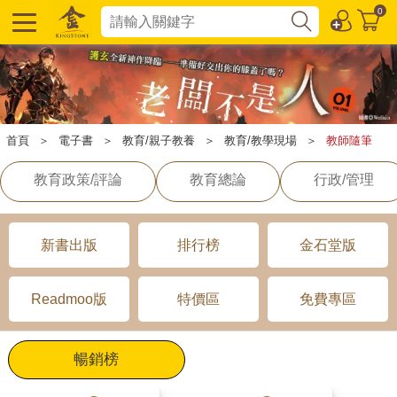
0
首頁
＞
電子書
＞
教育/親子教養
＞
教育/教學現場
＞
教師隨筆
教育政策/評論
教育總論
行政/管理
新書出版
排行榜
金石堂版
Readmoo版
特價區
免費專區
暢銷榜