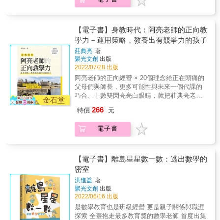
師溫柔地對待，是每一個孩子的渴望。 ●給孩
上課成為學校日常，你擁有「遠距力」的六個
水與希望，滿懷理念、滿腔熱情，具有滿滿的
到夢想支點 & 面對愈趨激烈的全球化競爭，21
子與眾不同的「陪伴」 他為中年級孩子舉行了
自學好習慣嗎？ 如何培養「溝通力」可以面面
實踐力與行動力！有許多前輩著書分享教育經
世紀最需要的就是有「具備系統觀」與「掌握
為期七天、足足延續兩年的「畢業活動」，讓
俱到？ 如何從小細節擦亮自己「品牌力」？ 如
驗，卻極為難得地有一位資歷僅六年的年輕老
關鍵節點」的人。 身處以素養為導向的教學新
道別除了難過、不捨，更有一種深刻動人的豐
何借鏡艾森豪法則，推升並實現「夢想
【電子書】身教時代：阿亮老師的正向教
師，分享他在教育現場面臨的難題與應對方
浪潮， 其實淇華老師早在二十年前，就開始帶
美。 他跟六年級學生比賽期中考，卻慘敗而遭
力」？⋯⋯ & 台中市惠文高中圖書館主人，青
學力－運用策略，教養出有競爭力的孩子
法，家長、年輕老師及想望成為老師的讀者有
著學生進行社會參與， 十餘年就透過校刊，模
恥笑！但比起老師的面子，他更在乎的是啟動
少年的生命導師蔡淇華主任， 沒有光鮮亮麗的
所借鏡。 ●近四萬次網路分享的〈他是我同
擬聯合國等社團，陪伴學生踏入探究實作的世
莊典亮
著
了孩子的「學習動機」。 資歷六年的國小老師
學歷加持，大學畢業後曾在工廠、商業界歷
學〉一文，喚醒孩子的同理心，並直視教育現
界， 引導青年學子跳出成績的單一視角， 以生
聚光文創
出版
黃俊堯坦率地分享教學現場的挑戰，以及身為
練， 從社會走進校園的淇華老師，早已在他的
場最難處理的霸凌問題。（原文請見：
活情境為圓周，終身學習為圓心， 一步步落實
2022/07/28 出版
老師無與倫比的感動。 他用小孩的純摯心靈親
課堂與社團中，落實了跨域素養學習， & 累積
https://reurl.cc/AOVWDQ） ●書中故事的人物
「自主行動、溝通互動、社會參與」為核心素
阿亮老師的正向經營 × 20個理念給正在頭痛的
近學生，擦淨他們蒙塵的亮點。初為人師的天
三十餘年教學現場的體悟與經驗，具體回應大
及背景皆經過修改。
養的課綱藍圖。 & 透過淇華老師一篇又一篇寓
父母們與師長，更多可能性與未來一個代課的
真爛漫，也正是令人感到希望滿懷、最應珍視
環境不斷拋出的各種挑戰， 繼《青春微素養：
意深遠的故事， 我們看到在他不怕說真話的循
巧合、十數雙閃亮亮白眼睛，就把莊典亮老師
的教育初衷。 無力的困惑與挫折、被激怒而險
36個通往更理想自己的基本功》引發廣大迴響
金石堂
循善誘下，年輕世代如何長出原力，發揮潛
留在偏鄉。他既是學校的「超級老師」，也是
些理智斷線、心慌不安的自我質疑，當然都
後， 再次歸納出鼓舞人心的41道內在原力， 邀
266
特價
元
力， 回扣新課綱自發、互動，共好的原點核
教養外甥們的「超級虎舅」，在陪伴孩子們一
有。但他仍時時喜悅地高喊：「當老師真是太
請青年學子再次盤點自身基本功， 為理想裝上
心。 讓本書成為青年學子盤點自身能力，朝夢
起成長時，總是堅定目標、先緊後鬆、循循善
棒了呀！」 本書特色： ●年輕老師是教育的活
引擎，讓夢想不再遙遠！ & 喚醒內在原力，找
電子書
想勇敢前行的最佳陪伴之書！
誘，找到適合對待他們的方式。
水與希望，滿懷理念、滿腔熱情，具有滿滿的
到夢想支點 & 面對愈趨激烈的全球化競爭，21
實踐力與行動力！有許多前輩著書分享教育經
世紀最需要的就是有「具備系統觀」與「掌握
驗，卻極為難得地有一位資歷僅六年的年輕老
關鍵節點」的人。 身處以素養為導向的教學新
【電子書】離島星星數一數：逃出數學的
師，分享他在教育現場面臨的難題與應對方
浪潮， 其實淇華老師早在二十年前，就開始帶
密室
法，家長、年輕老師及想望成為老師的讀者有
著學生進行社會參與， 十餘年就透過校刊，模
所借鏡。 ●近四萬次網路分享的〈他是我同
擬聯合國等社團，陪伴學生踏入探究實作的世
洪進益
著
學〉一文，喚醒孩子的同理心，並直視教育現
界， 引導青年學子跳出成績的單一視角， 以生
聚光文創
出版
場最難處理的霸凌問題。（原文請見：
活情境為圓周，終身學習為圓心， 一步步落實
2022/06/16 出版
https://reurl.cc/AOVWDQ） ●書中故事的人物
「自主行動、溝通互動、社會參與」為核心素
是數學教育也是班級經營 更是親子關係與職涯
及背景皆經過修改。
養的課綱藍圖。 & 透過淇華老師一篇又一篇寓
探索 全臺抱走最多教育獎的數學老師 首度出集