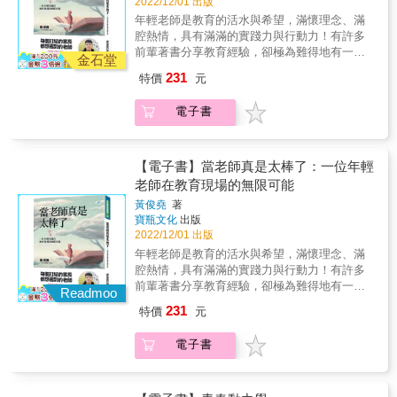
有用嗎？ 「好的開始是成功的一半」，這句話
2022/12/01 出版
是數學不會》的天選之人。 臺南家齊高中數學
是真的嗎？ 想要增加好運，該怎麼辦呢？ 數學
年輕老師是教育的活水與希望，滿懷理念、滿
老師、2021年臺南市「SUPER教師獎」高中職
告訴我們，做事不是靠努力就會有成果， 必須
腔熱情，具有滿滿的實踐力與行動力！有許多
組首獎得主黃光文老師， 將透過這本書告訴
找到對的「方向」，並決定做事的先後「順
前輩著書分享教育經驗，卻極為難得地有一位
你： 即使不擅長數學考科也沒關係！ 最重要的
金石堂
序」後， 努力才會成功。 數學也告訴我們，比
資歷僅六年的年輕老師，分享他在教育現場面
是，一旦具備數學思維， 就能發揮邏輯推理和
231
特價
元
起一開始就立下雄心壯志， 不如直接朝短程目
臨的難題與應對方法，家長、年輕老師及想望
分析能力， 迅速瞄準直覺的盲點所在，破解人
標邁開第一步，就能更快地實現更宏遠的夢
成為老師的讀者有所借鏡。 ((( 每個打結的家長
生許多的困擾！ ↗數學，能解開人生的一切困
電子書
想。 數學還告訴我們，想要增加好運， 最可靠
都想遇到的老師。 ))) 每個孩子都在等待一位懂
擾 被同學們暱稱為「光光老師」的「數學行銷
的方式就是把握當下， 才有辦法從中製造許多
他的大人。 我願帶著傾聽和理解，去接近並陪
員」黃光文老師， 帶你拋開增進數學解題技巧
出現好運的機會。 ↗數學，幫助我們成為更獨
伴孩子， 就像我的老師曾經讓我相信自己一
的執著， 活用數學思維，跳脫想像框架、突破
特、更自主的存在個體 黃光文老師累積超過二
樣， 讓我教的孩子們，相信自己能找尋到發光
【電子書】當老師真是太棒了：一位年輕
直覺盲點， 直球對決我們日常的大小困惑， 無
十年的教學經驗， 陪伴同學一起在生活中，一
的舞台。 這就是我最重要的教育信念與初衷。
老師在教育現場的無限可能
論是家庭、人際、情感或學涯規劃的挑戰， 都
起看見數學的語言，從數學裡探索人生哲學。
人生第一回班親會的前一晚，我苦思著該怎麼
能找到相對應的數學原理，從中發現指引。 ↗
黃俊堯
著
讓不擅長數學考科的人，也能體會如何運用數
讓家長信任第一次帶班的我。煩惱到最後，突
數學，將生活的挑戰化繁為簡 一直努力，真的
寶瓶文化
出版
學思維， 抓住切入問題的嶄新視角， 為人生闖
然領悟了，或許解答不應該在我身上，因為
有用嗎？ 「好的開始是成功的一半」，這句話
2022/12/01 出版
出更獨特的定義！ ↗人生的一切困擾，數學都
「孩子」才是解答！ 我要讓孩子們知道，在教
是真的嗎？ 想要增加好運，該怎麼辦呢？ 數學
年輕老師是教育的活水與希望，滿懷理念、滿
會給你答案！ 數學是一種精煉的語言； 人生的
室中，有一位願意傾聽、願意支持、願意陪他
告訴我們，做事不是靠努力就會有成果， 必須
腔熱情，具有滿滿的實踐力與行動力！有許多
困惑，它都能提供解方。 再給數學一次機會
們一起想辦法的大人在。 我要始終帶著這股菜
找到對的「方向」，並決定做事的先後「順
前輩著書分享教育經驗，卻極為難得地有一位
吧！ 這次就讓光文老師帶領你： 拆解定理符
鳥般的熱情，成為不斷給學生們愛與溫暖的大
Readmoo
序」後， 努力才會成功。 數學也告訴我們，比
資歷僅六年的年輕老師，分享他在教育現場面
號，跳脫思考框架， 從生活裡體會數學思維，
人。 我是黃俊堯，一位國小老師，請多多指
231
特價
元
起一開始就立下雄心壯志， 不如直接朝短程目
臨的難題與應對方法，家長、年輕老師及想望
在數學中洞見生命課題，用嶄新視角定義人
教！  一位帶班經驗如白紙的老師，遇上白紙
標邁開第一步，就能更快地實現更宏遠的夢
成為老師的讀者有所借鏡。 ((( 每個打結的家長
生。
般的孩子們── 原本認定「我們就是爛」的班
電子書
想。 數學還告訴我們，想要增加好運， 最可靠
都想遇到的老師。 ))) 每個孩子都在等待一位懂
級，漸漸長出自尊； 全班嫌惡一個同學的心態
的方式就是把握當下， 才有辦法從中製造許多
他的大人。 我願帶著傾聽和理解，去接近並陪
轉變了，開始學習體諒。 年輕的創意加活力，
出現好運的機會。 ↗數學，幫助我們成為更獨
伴孩子， 就像我的老師曾經讓我相信自己一
用心實踐「因材施教」， 他的夢想是成為讓學
特、更自主的存在個體 黃光文老師累積超過二