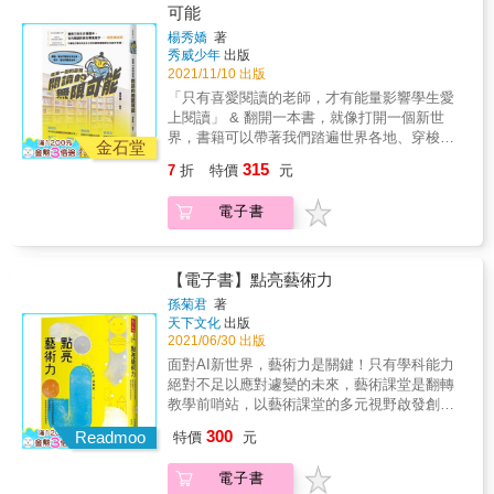
把你教會！」 溫美玉不相信學校體制是創意教
信？是什麼樣的機緣，讓她毅然前往旁人眼中
可能
孩子驚人的藝術天賦，當拋開偏見，親師生都
師的墳場，並以實際行動打破迷思。 她以文學
的「爛學校」教書，一教就超過十五年？在她
備受鼓舞；她遇到了陷入移民家庭困境的不良
楊秀嬌
著
作品做為班級經營主幹，帶著五年級學生全班
的學校，學生使用的母語多達80種，為了跟學
少年，以同理非同情的態度給予孩子尊重，也
秀威少年
出版
寫小說和心情日記。不但讓學生精進閱讀寫作
生打招呼、與家長溝通，她竟自學了35種語
讓孩子尊重自己；她遇到天資聰穎、熱愛繪畫
2021/11/10 出版
能力，也在師生之間架起一座心橋。 早在民國
言。這些孩子何其有幸，能遇到這樣一位老
的資優生，面對家庭期望與個人志向落差，她
「只有喜愛閱讀的老師，才有能量影響學生愛
八十年代，她便開啟風氣之先實踐小組討論教
師！安卓亞原本跟大多數老師一樣，透過師培
的鼓勵讓孩子勇於選擇。弱勢學校裡的學生，
上閱讀」 & 翻開一本書，就像打開一個新世
學； 為了同理學生的學習困難，她重新進修數
體系，經過分發實習，最後從事教職。但跟其
他們在物質與心靈上的缺乏，遠比我們想像得
界，書籍可以帶著我們踏遍世界各地、穿梭古
學和音樂，開啟教學第二曲線。 她研發獨創
他老師不同的是，她選擇了一間過往風評「惡
金石堂
還要多。小至修補制服，大至聯繫社工、防止
今，乘著文字的翅膀，盡情遨遊書海，發現世
「雙卡教學」和「小白板」，大幅提升教學效
名昭彰」的社區中學就職，原本答應父親只待
315
7
折
特價
元
行為偏差學生加入幫派等等，都是藝術教師安
界的美和多采多姿。 & 楊秀嬌老師自2015年接
能。 她放下棍子，以坦誠幽默的方式處理班級
一年，如今，她是這所學校領導團隊的一員，
卓亞的日常。她向來不走墨守成規的老路，不
任內壢國中的圖書教師以來，從最初的跌跌撞
事件，不再以強者自居。 她深知，磨難與衝擊
更勇於直言批判英國的教育政策。安卓亞認
電子書
但幫學生量身打造課程，也鼓勵他們接觸藝
撞，改善狹小圖書館空間、營造舒適閱讀環
是教學路上的常態；即使不一定會成功，但可
為，眾人的成見，會讓學生有相對應的表現。
術。她深信藝術能夠療傷止痛，也能給予緘默
境，逐漸倒吃甘蔗，許多發想的課程，成了一
以在失敗中一再修正。 她「任性」而為，始終
她深深相信，大家眼中的「壞學校」其實是間
學生開口的信心，這些看似微不足道的事情，
幕幕深受親師生喜愛的美好回憶&hellip;&hellip;
不是「模範老師」，在教學和班級經營上以專
「有潛力」的學校，而後來她也用行動證明了
每位老師都能帶給學生融入日常的藝術教育：
& 「老師介紹了各式書籍，擴大我的閱讀脾
【電子書】點亮藝術力
業底氣揮灑創意。 「我想把學生帶往何處？」
這個事實：她遇到拒絕發言的特殊生，卻發現
★打開音樂廣播頻道，讓孩子低聲哼歌★用不
胃，治療了我的閱讀偏食。」 「我們將作品出
她以「教室CEO」的宏觀視野和破框的勇氣，
孩子驚人的藝術天賦，當拋開偏見，親師生都
孫菊君
著
同的顏料和色筆，讓孩子恣意畫出各種可能★
版成一本繪本，讓我覺得非常有成就感！」
為班級創造願景；以實踐的意志與智慧，帶領
天下文化
出版
備受鼓舞；她遇到了陷入移民家庭困境的不良
準備乾淨的制服，讓孩子從服儀整潔開始改變
「透過走讀課程，寓教於樂，讓莘莘學子們在
2021/06/30 出版
師生一同從優秀邁向卓越。 「做了一輩子，我
少年，以同理非同情的態度給予孩子尊重，也
★除了創作，也讓孩子學會欣賞彼此的作品，
輕鬆的氣氛中吸收知識！」 & 從讀書心得、製
的工作是老師」 溫美玉並不以「小學老師」自
讓孩子尊重自己；她遇到天資聰穎、熱愛繪畫
面對AI新世界，藝術力是關鍵！只有學科能力
彼此讚美重視藝術的安卓亞永遠站在保護學生
作繪本與動畫，進而走出戶外
我設限，她把創新教學的理念設計成實際可用
的資優生，面對家庭期望與個人志向落差，她
絕對不足以應對遽變的未來，藝術課堂是翻轉
的第一線，她在贏得全球教師獎之後，將獎金
&mdash;&mdash;走讀課程，延伸至環境教
的教學輔具，在體制內發揮創意，讓教學翻轉
的鼓勵讓孩子勇於選擇。弱勢學校裡的學生，
教學前哨站，以藝術課堂的多元視野啟發創
全數投入公益，成立「駐校藝術家」慈善基金
育、多元文化、手寫春聯與陶瓷彩繪
成真。 二○一三年，成立臉書社團「溫老師備
他們在物質與心靈上的缺乏，遠比我們想像得
意、追隨熱情，培養「深度學習力」和「視覺
會，希望能改善弱勢學校的藝術教育。她的教
300
&hellip;&hellip;透過一次次的實踐發現了閱讀教
Readmoo
特價
元
課Party」，凝聚教師自主學習資源與能量，感
還要多。小至修補制服，大至聯繫社工、防止
思考力」！SUPER教師孫菊君首部力作，張輝
學日常，也同樣是眾多教師與學生面臨的處
育的無限可能！ & 本書特色 & 1. 「教育部閱讀
動與帶動無數老師，成為全臺最大教師社群，
行為偏差學生加入幫派等等，都是藝術教師安
誠撰序推薦你曾在藝術課因為習得無助而留下
境。然而，安卓亞「挺身而教」的勇氣與毅
磐石獎」「教育部教學卓越金質獎」「全國學
電子書
以民間力量成為全台老師的重要學習共同體。
卓亞的日常。她向來不走墨守成規的老路，不
陰影嗎？你曾以為藝術課是可有可無的附屬科
力，鼓舞著廣大對孩子不知所措、有無助感的