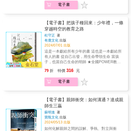
養力——跨域思考的實踐「素養力」是教育的
意對待；更是一份說明書，當教師面臨通報或
型學校。.學校裡有大樹、有土埕、有動物、有
喚醒師長：引導孩子「生活學習、學習生
景長｜柯全恒（Rick） 天來人才管顧公司 執
作、烹飪、玩遊戲、捉蟲到建造樹屋，以童年
電子書
新興名詞，內容非常廣泛。整體而言，它在培
懲處疑慮時，能幫助我們釐清事實、辨識是否
池塘、炊煙裊裊，是一間鼓勵孩子自由玩耍，
活」。唯有關心生活，才不致於與學習產生本
行長｜王一郎 賦力企管顧問公司 創辦人｜王
廣場為核心，從「蛋蛋相撲大賽」玩到「阿里
養孩子活化、創新、跨域、思考的能力。尤其
受到合理對待。誠摯推薦這本書給每一位教育
只有周末和寒暑假才敞開大門的學校。.落腳竹
末倒置的現象。第四章：自學力——開啟無限
芬瑛（Sally） 職涯、流通服務業專業講師｜
巴巴與四十大盜」，從樹葉偶、竹刀劍玩到
大家耳熟能詳的「自發、互動、共好（自動
現場的工作者。──陳民峰／新北市立北大國小
北溝貝的童年廣場占地一千三百坪，從泥土大
的可能當孩子擁有「自學力」時，將能打開學
李玲嘉 屏東縣農會主任｜林稚蓉（小花） 簡
「童年高爾夫」。.擁有足夠的混齡玩伴、充裕
好）」，我也融入於這個章節裡，希望師長可
教師 ◎《關心學生，竟然官司纏身？》一書
埕、四座茅草屋、十七座樹屋、玉米迷宮、大
【電子書】把孩子種回來：少年禮，一條
習的無限可能。資訊時代來臨，孩子能透過網
報與AI講師｜魏幸怡 麻葉餐飲 執行長｜鄭子
的時間和安全的開放式遊戲場域，能夠親近土
以在日常生活中，帶著孩子去實踐這一系列的
中，提供了非常多實際的案例，除了讓我有更
沙池、吊床區、天空步道、竹子溜滑梯與盪鞦
路自學各種知識，深度絕對能超越老師的學識
穿越時空的教育之路
銘 方雨管理顧問公司 負責人｜金志明
地的田野環境和各種蟲魚鳥獸的孩子，就有機
素養思維。第三章：生活力——以人為本的學
明確的法律知識，同時也在案例當中療癒曾經
韆，到創作桌、生火區、香蕉園與西瓜田、養
知能。當孩子擁有興趣，就能隨著自己的步調
（King） 華邦電子內部講師｜湯硯翔 馬偕醫
會找回失去的本能，重新擁抱旺盛的生命力、
杜守正
著
習「生活力」是時代下的新趨勢。孩子就「活
吞下苦水的自己。其中，我最喜歡篇章中的教
狗養鴨養魚、環保廁所……是粘巴達校長與老
去深入探究、發展潛能，進而成為專長。過往
院重症科醫師｜于子棋 智生活人資長/企管講
發亮的眼睛和燦爛的笑容！.粘巴達校長創校十
有鹿文化
出版
生生」地「活」在「生命」中，我們應落實
育真心話，讀完會有一種被理解與照顧的感
師們全力復育台灣遊戲文化的「童年夢想國」
我們認為好的師長是學問淵博、給予無限知識
師｜鄭皓仁 寬欣心理治療所所長｜王湘妤 幼
四年第一手經驗分享！
2024/07/01 出版
「以人為本」的教育模式，引導孩子在生活中
覺。──專業想／自由講師 ◎吳明潔老師已經幫
大本營。.粘巴達校長主張，在田野玩耍最能培
的人；然而如今的好老師，已轉型為「能引導
兒園輔導顧問講師｜釋有容 法師 國際佛光會
這是一本獻給所有少年的書 這也是一本獻給所
進行各式學習。包括走入大自然、感受日常的
大家量身定做了防護力最強的防告磁扣，買下
養兒童生命力和第一手經驗，想恢復孩子生機
孩子自學」且「能陪伴輔助學習」的人師了。
中華副秘書長____依結緣年代前後排序
有人的書 從自己出發，用生命帶領生命 當孩
一切、對各式生活文本有所覺知。如同先前出
它，閱讀它，消化它，實踐它，我們就可以幫
盎然的生命力，想讓孩子依照自身感官需求發
第五章：溫柔力——正向內在的軟實力在這個
子，也當自己生命的明師 ★全國POWER教師
版的《讀寫生活好好玩》，都是鼓勵師長帶孩
自己買下這份當前急需的法律保險喔！──蔡思
展敏銳的知覺和感覺，就要讓他們自由自在地
金石堂
章節中，我想強調的是「軟實力」。我們總認
獎、大愛菁師獎得主杜守正，30年教育現場的
子在生活中創想。近年來的教學與升學趨勢，
怡／「我的『思』房筆記」版主、高雄市立七
玩耍。.假日學校採用「直接進入情境」的整體
316
為要靠外在的力量、衝勁才能勝過別人，然而
79
折
特價
元
動人故事 ★個人創見「少年禮」，激發孩子珍
也出現大量的「生活情境」佈題，為的就是要
賢國中輔導主任 ◎要保護自己，光有愛是不夠
學習模式，從爬樹、野炊、玩泥巴、木工創
研究發現，當孩子擁有正向的內在特質，將能
惜和追求自己和社會生命的豐實 ★隨書收錄
喚醒師長：引導孩子「生活學習、學習生
的，你還得懂如何「用法律說話」。法律不該
作、烹飪、玩遊戲、捉蟲到建造樹屋，以童年
在與他人競爭時脫穎而出。這是一股沉潛的力
電子書
「水源國小的孩子們與杜老師的歌」收聽連
活」。唯有關心生活，才不致於與學習產生本
成為利劍，而是指南針，你需要知道何時需要
廣場為核心，從「蛋蛋相撲大賽」玩到「阿里
量，雖然看不見，卻能默默支持孩子成長。例
結，聆聽生命感動 所有歡笑與悲傷的記憶在這
末倒置的現象。第四章：自學力——開啟無限
舉起它。是的，你得先知道自己在法律上是對
巴巴與四十大盜」，從樹葉偶、竹刀劍玩到
如：鼓勵、包容、接納、善良、靜心、體貼，
交軌 因彼此感動而互放的光芒也在這裡交會 一
的可能當孩子擁有「自學力」時，將能打開學
的，才有足夠的餘裕去選擇理解他人。──厭世
「童年高爾夫」。.擁有足夠的混齡玩伴、充裕
這些都是師長不可或缺的溫柔力，也是好品格
部電影《魯冰花》，改變了杜守正的一生，讓
【電子書】親師衝突：如何溝通？達成親
習的無限可能。資訊時代來臨，孩子能透過網
國文老師 （以上推薦者按姓氏筆劃排序）
的時間和安全的開放式遊戲場域，能夠親近土
的基石。第六章：數位力——從工具到素養的
他立志來到教育現場，為偏鄉孩童服務。 他在
路自學各種知識，深度絕對能超越老師的學識
師生三贏
地的田野環境和各種蟲魚鳥獸的孩子，就有機
轉化「數位力」已從未來式轉為現在進行式。
淡水大屯山山腳的水源國小教導學生，讓一顆
知能。當孩子擁有興趣，就能隨著自己的步調
會找回失去的本能，重新擁抱旺盛的生命力、
蘇明進
著
我們並不擔心孩子使用數位的能力，而是擔心
顆與眾不同的種子，長出屬於自己的神采與風
去深入探究、發展潛能，進而成為專長。過往
發亮的眼睛和燦爛的笑容！.粘巴達校長創校十
寶瓶文化
出版
孩子是否具備應有的「數位素養」。每個孩子
貌。他和孩子一起畫生命的圖、唱生命的歌、
我們認為好的師長是學問淵博、給予無限知識
四年第一手經驗分享！
2024/05/13 出版
都有載具，但他們都能「善用」嗎？在這個章
吟生命的詩。他了解，若能從自身出發，充分
的人；然而如今的好老師，已轉型為「能引導
節中，我想和師長們分享：有哪些能力是比數
如何化解親師之間的誤解、爭執、對立與衝
感受土地、感受人際、感受文化，感受最後就