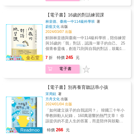
最能避免親師衝突的關鍵，也就是建立親師間
習班前線，一班有近三成孩子看身心科。 手機
孩子來說絕非好事，而身處在風暴中的親師生
家繼續承受「你很爛」的責罵，自信全失的孩
的信任感，才能真正減少親師衝突。 ★本書特
成癮、學生過勞、動力喪失、神童焦慮、比較
三方，更是傷痕累累。──摘自本書內文 ◎給老
子只能遁入手機，逃離分數、比較、榜單的層
色： ◎林怡辰（資深教師；閱讀推廣人）、洪
成癮、成績競逐、優秀標籤、 否定標籤、自我
【電子書】16歲的對話練習課
師：處理親師衝突的「9大招」 1. 詢問家長，
層夾殺&hellip;&hellip; 一週跑三家補習的小學
仲清（臨床心理師）、葉丙成（台大電機系教
貶低、挑剔教養、偏心悲劇、溝通斷裂、選組
孩子最近在家中的表現如何，有沒有特殊的狀
生問：「我得這樣考試考多久？」 沒考到爸媽
林皇德、臺南一中114級科學班
著
授）、黃瑽寧（黃瑽寧醫師健康講堂）、溫美
迷思、羞辱創傷&hellip;&hellip; 比起擔憂成績
況？ 2. 委婉地說出最近孩子在班上發生的「許
蔚藍文化
出版
要的成績，學生崩潰：「我活著有什麼意
玉（溫美玉科技作文創始人）、館長小編彭冠
問題，更重要的是探究在成績背後， 究竟是
多」大事。 3. 說出孩子的優點，以及老師對他
2024/03/07 出版
義？！」 逼孩子一直「贏」，但贏的標準是什
綸（《療心圖書館》作者）、羅怡君（親職溝
「什麼」讓孩子出了問題。 ／ ●母親持刀威脅
的疼愛。 4. 說出內心的擔憂。 5. 這些行爲會
麼？終線在哪裡？ 想要贏的人，到底是誰？ 身
鮮師林皇德與臺南一中114級科學班，陪你練習
通作家與講師；「K歌Su房」主持人）齊聲推
兒子「不考醫科，我就跟你同歸於盡」；少年
對孩子産生哪些負面影響？如何影響孩子的未
處補教最前線，近二十年來，種種教育怪象在
與16歲的「我」對話，認識一輩子的自己。 25
薦（依姓氏筆劃順序排列） ◎我曾經看過內心
意圖舉刀自刎，最後一名的他，父親在成績單
來？ 6. 傾聽家長的心聲與需求。 7. 給予一些
張祐嘉眼前輪番搬演，不計其數的孩子從教育
個青春靈魂，創造71則與自我的對話，鼓勵16
受傷的老師，黯然地說：「反正就兩年，我用
大大寫下「丟臉」兩個字。 ●學霸考全校第
建議或彈性。 8. 相信在我們的合作下，孩子會
高塔墜落，來不及被接住&hellip;&hellip; 教育
歲的自己告訴自己： 「很高興認識你！」 從皇
最低的標準來帶你的孩子就好。」甚至有些認
245
二，母親埋怨補習班沒教好，害孩子沒拿第
金石堂
7
折
特價
元
更好。 9. 過一些時日，要告訴家長孩子的轉
本應是昇華可塑性、構築夢想的殿堂，卻在社
德老師精心設計的課程裡，我彷彿也隨著他們
真的老師，申請提早退休，遠離傷心地。 我也
一；女孩考三十八分，進步了十分，爸媽罵她
變。 ◎給家長：處理親師衝突的「5大招」 1.
會及家庭的扭曲壓力下，變形成殘酷的修羅
的文字一一觸碰著16歲的心靈，那樣晶瑩剔
曾聽過原本高度支持老師的家長，因為不斷收
是賠錢貨、只配睡垃圾桶。 ●父親極力栽培、
採用能表達誠懇情感的溝通方式。 2.用令人舒
電子書
場，一個孩子的成長竟成了以成績決定人格，
透，又是那樣的容易害羞，一顆顆渴望被愛與
到老師對孩子情緒性的責備，與老師的關係變
跳級補習的小神童，有天失控地對爸爸大吼：
服的字句來溝通。 3.給予老師即時的正面回
無休止的痛苦學習。大人膜拜高分，卻漠視問
愛人的心，藉著皇德老師的四堂課，一個個的
得疏遠，甚至變成對立面。 這對於夾在中間的
「我要殺了你！」 ●在校受挫、補習壓迫，回
饋。 4.避免在孩子面前批評老師。 5.表達孩子
題的「根源」，還會有多少孩子成為榜單祭
飛翔靈魂，被皇德老師的藍天情雲一一接住，
孩子來說絕非好事，而身處在風暴中的親師生
家繼續承受「你很爛」的責罵，自信全失的孩
的為難處境，勝於想為孩子討回公道。
品？ 沒有分數值得拿親子關係換，一生的學習
並且以文字留駐屬於16歲的雪泥鴻爪。
【電子書】別再養育聽話乖小孩
三方，更是傷痕累累。──摘自本書內文 ◎給老
子只能遁入手機，逃離分數、比較、榜單的層
更不該被考試綁架。請多給孩子等待的時間，
&mdash;&mdash;詩人 顧蕙倩 臺南一中114級
師：處理親師衝突的「9大招」 1. 詢問家長，
宋周鉉
著
層夾殺&hellip;&hellip; 一週跑三家補習的小學
凝神注視孩子真實的模樣，陪伴著他們，穩妥
科學班浸淫於知識，探索自然世界，也試著以
孩子最近在家中的表現如何，有沒有特殊的狀
方舟文化
出版
生問：「我得這樣考試考多久？」 沒考到爸媽
地走往自己的方向── 在一切來得及以前。 本
筆以文字剖析自己，透過鮮師林皇德策劃的
2024/01/04 出版
況？ 2. 委婉地說出最近孩子在班上發生的「許
要的成績，學生崩潰：「我活著有什麼意
書特色： ●資深高中英文補教名師，深入論述
「成長：與自己對話」、「試煉：與挑戰對
多」大事。 3. 說出孩子的優點，以及老師對他
「如何建立孩子的自我認同？」 韓國三十年小
義？！」 逼孩子一直「贏」，但贏的標準是什
二十年近身觀察、親身接觸的教育怪象與實際
話」、「修復：與他人對話」、「成全：與群
的疼愛。 4. 說出內心的擔憂。 5. 這些行爲會
學教師動人紀錄， 160萬迴響的熱門文章！ 你
麼？終線在哪裡？ 想要贏的人，到底是誰？ 身
案例。 ●．永無止境的神童焦慮：「我們幾個
體對話」等四堂課，這一次25個年輕人轉而觸
對孩子産生哪些負面影響？如何影響孩子的未
該提供的不是人生的答案，而是陪伴與鼓勵天
處補教最前線，近二十年來，種種教育怪象在
資優生家長的小孩都是這樣栽培的，不提早布
摸自我探索內在，藉著與自己對話認識自己。
來？ 6. 傾聽家長的心聲與需求。 7. 給予一些
賦成長 明知故問的孩子&hellip;&hellip; 把髒話
張祐嘉眼前輪番搬演，不計其數的孩子從教育
局的話，長大會輸給別人。」 ．被分數吞噬的
266
在這一系列「16歲的對話練習課」裡，有時師
Readmoo
特價
元
建議或彈性。 8. 相信在我們的合作下，孩子會
掛嘴邊的孩子&hellip;&hellip; 將朋友當成競爭
高塔墜落，來不及被接住&hellip;&hellip; 教育