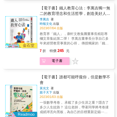
到淑娟老師後，人生終於轉個彎。 & 溫情順
事長從事教育事業多年來的經驗與心得。 & 李
轉變。 & 關於教育，淑娟老師想說： ‧老師、
毛，把質問變成好奇，將情緒轉為對話契機，
萬吉董事長一論「學習」：一味的追求排名、
家長和孩子應該合力拉動一股繩子，而非形成
【電子書】鐵人教育心法：李萬吉獨一無
看見脫序行為背後的原因，聽懂孩子難以言說
高分不是學習的真正目的，過度強調升學，只
兩端勢力，否則任何拉鋸與自以為是，都是對
二的教育理念和生活哲學，創造美好人生
的訊息 身為職業級後母導師的淑娟老師，教過
會失去學習的本質。如何掌握學習策略，培養
孩子心理的撕裂。 ‧老師對於孩子的表現，好事
的100個智慧
形形色色的孩子，有的行為讓人頭痛，有的成
李萬吉
著
孩子學習樂趣，這都是需要長期的累積。二聊
大方說，壞事私下聊。 ‧孩子之間起衝突，要教
時報文化
出版
績讓人心酸，甚至整個班級百廢待興
「教學」：如何做好親師溝通、相互學習、成
導孩子「換位思考」學習諒解，而不是急著處
2023/07/04 出版
&hellip;&hellip;，但對她而言，沒有問題學生，
就學生，都是十分重要的課題，當老師從來不
罰。 ‧給初犯的學生一個台階下，目的是引導他
而是學生有問題需要協助！也曾年少迷惘的
教育界「鐵人」，康軒文教集團董事長精彩專
簡單。三講「教育政策」：不論是開放外籍教
願意直視自己的錯誤，去修補關係與誠懇道
她，從改變自己的人生到改變學生的人生，努
欄文章集結第二彈！ 李萬吉董事長分享自己多
師、教師法的保障、雙語教育、師資城鄉差
歉，並銘記在心，避免再次發生。 ‧告知家長
力教育著不被體制認定為「好孩子」的學生，
年來經營教育事業的心得， 傳授獨家的「鐵
距，各種教育政策，樣樣都談，重要的是要務
金石堂
時，緩一緩、想一想再開口，不要一開頭就告
陪伴他們挺過風暴，也讓她修煉出帶班帶心的
人」教育之道！ & 《鐵人教育心法》是人稱教
實並具前瞻性，給教師合理待遇，並有適當的
狀，先找出讚美孩子的美詞再談事情。 ‧如果老
245
7
折
特價
元
十八般武藝。書中一則則動人的真實故事，讓
育界「鐵人」，康軒文教集團董事長李萬吉的
法律政策，才能讓教育長遠發展。四看「親子
師沒有事先了解學生家中的親子相處狀況，就
我們找到孩子令人束手無策的問題癥結點，也
第二本專欄文章集結！本書針對學習、教學、
教養」，家長的態度，會影響孩子的成就高
直接跟家長告狀，換來的可能是親子暴力相向
電子書
看見孩子經過適當引導後令人震撼欣慰的正向
教育政策、親子教養、孩子生涯規劃等五大主
度，如何做好親子溝通、以身作則、培養孩
的局面。 ‧常用體罰、斥責的方式教育孩子，即
轉變。 & 關於教育，淑娟老師想說： ‧老師、
題，精心收錄一百篇精彩短文，分享李萬吉董
子？良好的親子教育，可以改變孩子未來。五
使有旁人在場也依舊，這種不被尊重的傷害，
家長和孩子應該合力拉動一股繩子，而非形成
事長從事教育事業多年來的經驗與心得。 & 李
談「生涯規劃」，升學重要還是自己的興趣重
是孩子自卑感的由來。 ‧教室溫馨氣氛的調味者
兩端勢力，否則任何拉鋸與自以為是，都是對
萬吉董事長一論「學習」：一味的追求排名、
【電子書】誰都可能呼攏你，但是數學不
要？一次的考試並不會決定孩子的人生，努
是老師，老師對待學生的態度有「起頭」作
孩子心理的撕裂。 ‧老師對於孩子的表現，好事
高分不是學習的真正目的，過度強調升學，只
會
力、鍛鍊的過程才是成長的養分。好好規劃孩
用。 ‧不管學生過去如何，對我來說，都是一張
大方說，壞事私下聊。 ‧孩子之間起衝突，要教
會失去學習的本質。如何掌握學習策略，培養
子的人生馬拉松，培養一技之長，發展多元能
白紙，必須以全新的角度看待他們，如果不放
黃光文
著
導孩子「換位思考」學習諒解，而不是急著處
孩子學習樂趣，這都是需要長期的累積。二聊
力，適性揚才，給孩子作夢的勇氣和能力，每
掉這些過去，就會因為先入為主的看法而產生
親子天下
出版
罰。 ‧給初犯的學生一個台階下，目的是引導他
「教學」：如何做好親師溝通、相互學習、成
個孩子都可以是高材生。 & 李萬吉董事長透過
2023/01/03 出版
偏見。 & 本書特色 & 1.深刻反映教育現場的特
願意直視自己的錯誤，去修補關係與誠懇道
就學生，都是十分重要的課題，當老師從來不
本書傳達自己的教育理念，簡潔真摯的文字間
殊生議題，他們看似學生中的少數，但著實需
一張數學考卷， 承載了多少生涯之重？隱含了
歉，並銘記在心，避免再次發生。 ‧告知家長
簡單。三講「教育政策」：不論是開放外籍教
蘊含著對教育的關懷與熱情，除了探討孩子的
要老師花費心力引導融入整個班級，作者的實
多少人生紋路？ 這位老師，帶著同學將考卷揉
時，緩一緩、想一想再開口，不要一開頭就告
師、教師法的保障、雙語教育、師資城鄉差
學習、教育、親子關係與生涯規劃，也談老師
務經驗是第一線教育者最好的教學手冊。 & 2.
成紙球丟向黑板，為自己的目標重新定錨⋯⋯
狀，先找出讚美孩子的美詞再談事情。 ‧如果老
距，各種教育政策，樣樣都談，重要的是要務
Readmoo
的教學與教育政策，希望「鐵人」教育之道可
理解孩子在親情、情緒、人際、經濟壓力、學
臺南市「SUPER教師獎」高中職組首獎得主黃