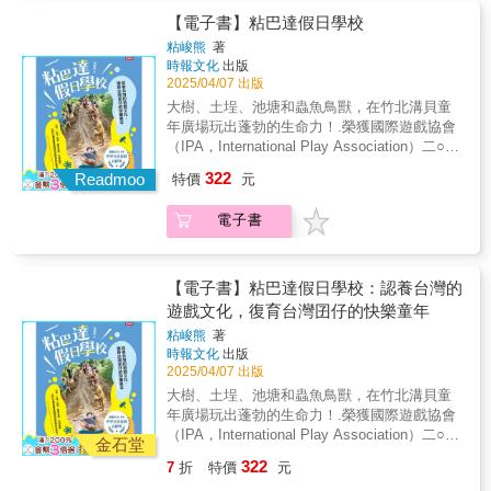
觀察與感受到的一切，撰述成文，彙集成書，
理解。第2章 教學密碼熟悉五個教學密碼：一
嚴。──姚立德／新北市五股國小教務主任◎隨
溫柔的內在力量。───｜這本書可以幫您解決
層出不窮， 怎麼做才能合乎情理法？ 除了教學
【電子書】粘巴達假日學校
綜整成孩子極度需要的六項競爭力。第一章：
個關鍵、兩個角度、三個理論、四個核心、五
著作者釐清教師積極與消極的義務邊界，了解
什麼問題或困擾？｜───解決家長與老師不知
的本分之外，老師的培訓過程中， 非常缺乏法
國際力——跨越國界的視野從國際力來看，孩
個準備。第3章 教學技法前導介紹教材備課靈
粘峻熊
著
「什麼該做、什麼不能做、做到哪裡才算合
道該如何培養孩子未來能力的焦慮，幫助您把
治教育與人事管理的概念， 面臨教育現場最常
子未來的競爭力將比我們更為激烈，且未來的
時報文化
出版
感、教學範疇、教學目標設定等基礎概念。第4
法。」，而也正是自媒體時代，當「教育熱
抽象理念轉化為具體做法。▶▶▶作者序首
見的困境， 必須先提升自身的法律素養！ 本書
2025/04/07 出版
工作職場將更具國際挑戰。基於這個原因，我
章 教學技法介紹在AI及數位工具之外，必備
忱」、「全民線上辦案」，遇上了生硬的「法
先，我謹以一顆感恩與充滿欣喜的心，謝謝出
囊括教學現場各種常見議題與面向， 從班級經
羅列了「國際力」的八篇文章，引導師長帶著
的「不插電」教學基本功。《教學人生〈下
大樹、土埕、池塘和蟲魚鳥獸，在竹北溝貝童
律邏輯」，閱讀本書真的是保障自己權益的重
版社的支持，以及一路支持我完成這本書的朋
營、教學現場、行政程序， 到性別平等、學生
孩子一起學習。我也特別融入了「行旅世界」
冊〉：教學心法》教學要──【外行人聽懂，內
年廣場玩出蓬勃的生命力！.榮獲國際遊戲協會
要方向。──陳香吟／新北市光華國小教師 ◎目
友們。我同樣以欣喜的心，期待這本書能夠造
獎懲、隱私權、霸凌及言論自由等， 以實際事
的視角，讓師長們知道國際力的引導，絕不是
行人更懂】教學是──【輕鬆有趣學習，教學效
（IPA，International Play Association）二○二
前甚至未來的環境，老師的法律素養變得非常
福更多的教師與家長，一起帶著孩子共學、共
件、申評會處理方式及作者個人經驗， 幫助教
硬梆梆的金融貿易、政經關係、國際局勢，而
率升級】講師培訓七百多梯次，點評指導一萬
三年「世界兒童遊戲貢獻獎」殊榮！...粘巴達
重要。──陳勇延／國立興大附中退休校長、延
好。未來的十年、二十年將是孩子們的天下，
322
師們在面對多元又複雜的問題時，不再感到無
Readmoo
特價
元
是可以採輕鬆的角度去關照一切。第二章：素
兩千份教材。楊田林老師在本書分享教學心
假日學校是一所致力帶給孩子快樂童年的非典
選好學教育頻道創辦人 ◎《關心學生，竟然官
我們更應以勉勵的心情看著他們成長。出版這
所適從。 【本書特色】 ☑超值附錄拉頁8大法
養力——跨域思考的實踐「素養力」是教育的
法、行政工作，以及數十年教學人生的實戰經
型學校。.學校裡有大樹、有土埕、有動物、有
司纏身？2》透過實際案例解析，並提供實用經
本書，恰逢我任教滿二十年。這二十年來，我
律面向心智圖 ☑建立老師必備的法律概念 ☑了
電子書
新興名詞，內容非常廣泛。整體而言，它在培
驗，助走在教學路上的你──■專業企管講師培
池塘、炊煙裊裊，是一間鼓勵孩子自由玩耍，
驗與心法，讓教學現場的教師能快速理解硬梆
持續於教育現場深耕，曾經在教室裡，也曾接
解教育現場事件與對應法條 ☑獲得實用的應對
養孩子活化、創新、跨域、思考的能力。尤其
育出更多好學員■企業內部講師教導出更多好員
只有周末和寒暑假才敞開大門的學校。.落腳竹
梆的法條。「做正確的事」是我們應該學習
手教育局、教育部的相關工作; 曾在市區的學
及解決方法 【專文推薦】 ◎本書案例涵蓋幼兒
大家耳熟能詳的「自發、互動、共好（自動
工■各級學校老師教育出更多好學生■本書架構
北溝貝的童年廣場占地一千三百坪，從泥土大
的；法律之下人人平等，只有懂法、知法，才
校，也曾在山巔海角的偏遠學校。我把自己所
園到大學，適合教育人員閱讀。其中案例以中
好）」，我也融入於這個章節裡，希望師長可
第1章 教學心法釐清教學本質、淬鍊教育初
埕、四座茅草屋、十七座樹屋、玉米迷宮、大
【電子書】粘巴達假日學校：認養台灣的
能不犯法。──蔡孟耘（小壁虎老師）／宜蘭縣
觀察與感受到的一切，撰述成文，彙集成書，
小學為多，建議中小學教師，尤其擔任導師者
以在日常生活中，帶著孩子去實踐這一系列的
心，助各位老師創造獨樹一幟的人文教學風
沙池、吊床區、天空步道、竹子溜滑梯與盪鞦
遊戲文化，復育台灣囝仔的快樂童年
竹林國小教師（以上推薦者按姓氏筆劃排序）
綜整成孩子極度需要的六項競爭力。第一章：
詳讀。本書設計主題分類與QA形式，採小篇幅
素養思維。第三章：生活力——以人為本的學
景。第2章 應用案例分享教學人生中遇到的各
韆，到創作桌、生火區、香蕉園與西瓜田、養
國際力——跨越國界的視野從國際力來看，孩
編排方式，可以利用忙碌之餘的短暫閒暇時間
粘峻熊
著
習「生活力」是時代下的新趨勢。孩子就「活
種特殊狀況，以及處理改善的過程。第3章 教
狗養鴨養魚、環保廁所……是粘巴達校長與老
子未來的競爭力將比我們更為激烈，且未來的
時報文化
出版
閱讀，也可作為工具書，於實務現場遭遇問題
生生」地「活」在「生命」中，我們應落實
學行政介紹「課程執行面」的各種問題，提供
師們全力復育台灣遊戲文化的「童年夢想國」
2025/04/07 出版
工作職場將更具國際挑戰。基於這個原因，我
時隨時查詢解惑。──李逢堅／東吳大學師資培
「以人為本」的教育模式，引導孩子在生活中
給培訓單位與對行政有興趣的老師參考。第4
大本營。.粘巴達校長主張，在田野玩耍最能培
羅列了「國際力」的八篇文章，引導師長帶著
育中心專任教授 ◎欣見明潔老師出版這本教師
大樹、土埕、池塘和蟲魚鳥獸，在竹北溝貝童
進行各式學習。包括走入大自然、感受日常的
章 教學修煉闡述「專業講師素養」養成三大
養兒童生命力和第一手經驗，想恢復孩子生機
孩子一起學習。我也特別融入了「行旅世界」
諮詢寶典！不早說！我還曾搞了幾大張的圖示
年廣場玩出蓬勃的生命力！.榮獲國際遊戲協會
一切、對各式生活文本有所覺知。如同先前出
條件：外功、內功、修為。★書末收錄108句中
盎然的生命力，想讓孩子依照自身感官需求發
的視角，讓師長們知道國際力的引導，絕不是
研究半天，要是早點出就更好了！──胡語姍／
（IPA，International Play Association）二○二
版的《讀寫生活好好玩》，都是鼓勵師長帶孩
英對照 「楊士比亞曰」，教學時使用，學習記
展敏銳的知覺和感覺，就要讓他們自由自在地
金石堂
硬梆梆的金融貿易、政經關係、國際局勢，而
台北市家長協會常務監事 ◎本書可謂是教師警
三年「世界兒童遊戲貢獻獎」殊榮！...粘巴達
子在生活中創想。近年來的教學與升學趨勢，
憶更深刻！各界名人誠摯推薦簡靜惠 洪建全基
玩耍。.假日學校採用「直接進入情境」的整體
322
7
折
特價
元
是可以採輕鬆的角度去關照一切。第二章：素
鐘，防止我們觸法；也可謂護身符，避免被惡
假日學校是一所致力帶給孩子快樂童年的非典
也出現大量的「生活情境」佈題，為的就是要
金會 創辦人｜陳登福 正向人生命成長中心 願
學習模式，從爬樹、野炊、玩泥巴、木工創