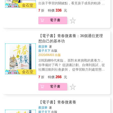
與家長可認真著眼的細節，整理出真正有幫助
情緒」開始，接著「同理、引導、幫助」孩子
機。◆以增強物做為外在動機時，一旦發生習
出孩子學習的關鍵點，看見孩子成長的軌跡 誠
的建議和具體做法。 透過本書，期盼能為親師
金石堂
成長。重新思考事件意義，也引領孩子的內在
慣化，效益就會迅速消退。◆一個人原來就喜
心獻給每位老師與家長，一本陪伴孩子重新看
搭起合作的橋梁，讓彼此相互理解，看見孩子
情緒，讓孩子當情緒的主人，而非被情緒操
336
7
折
特價
元
歡某項活動，若再給予外在的獎勵，反而會削
待「學習」的實用寶典 學校生活是一種周而復
成長的脈絡，幫助孩子培養一生受用的學習習
控。」 ──溫美玉，溫老師備課Party創始人
弱內在動機。◆問足夠好的問題，並保持耐
始的循環，孩子在其中不斷成長、茁壯 身為最
慣；也希望親師能以終為始，踏踏實實、不慌
***** 在課堂、在家裡，都簡單實用的同理心處
電子書
性，讓好奇心發酵，啟動內在學習動機。◆增
重要的陪伴者，老師和家長都是循環中不可或
不忙的陪伴孩子前進，讓孩子得以自學、自
方 ***** 同理心太難教？ 第一本對「同理心培
強機制與馬斯洛需求層次理論結合，可提升內
缺的助力 一年三百六十五天，總有那些讓老師
立，也讓親師得以放心、放手。 十五年的教學
養方法」提出具體步驟和實例故事的教師手記
在動機。從差異化教學到個人化學習――◆學
和家長感覺晴天霹靂的日子：開學、家長日、
隱性知識，怡辰老師一次傾囊相授！ 以前這些
每篇的溫暖老蘇小語，完整分享親師生同理心
生學習的速度有快有慢，教學進度應從「教」
校外教學、期中期末考、寒暑假、畢業典禮，
【電子書】青春微素養：36個通往更理
資料都是分散在各處，這幾年面對為台灣而教
對話的生活實踐 ◇4關鍵，培養聊天力 ◇5步
的進度轉變為「學」的進度。◆培養學生看影
還有準備升國中的銜接期&hellip;&hellip;在孩子
想自己的基本功
（TFT）、初任教師，趁著檔案整理，才得以
驟，讓彼此互相理解 ◇7方法，找到與孩子的
片自學的能力，輔以同質分組和分級學習單，
的學習成長路上，每個時間點都充滿各式各樣
把這些隱性知識，用規格化的方式召喚出來。
溝通脈絡 「老ㄙㄨ老師毫不藏私，大方分享多
蔡淇華
著
進行班級內差異化教學。◆在課堂內融入非同
的挑戰。身為師長的我們，究竟該怎麼花時間
這本書雖然二十天就完成初稿，但其實是超過
年的教學經驗與引導策略，諸如：開設聊天
親子天下
出版
步影片，並以學習單定錨與檢核，讓每個學生
陪伴孩子，用什麼樣的方式教養心愛的孩子
十五年有意識的累積。&mdash;&mdash;林怡
2020/06/03 出版
課，教予聊天技巧，化解班上孩子歧見；建議
都是自己的學習駕駛，達成個人化學習。
呢？ 全書以孩子一學年的學習時間軸脈絡做為
辰 本書特色 1.教師的萬用寶典：從這本書中，
衝突的母女倆互相寫出對方十個優點；利用家
108課綱時代來臨， 面對未來挑戰的素養力，
「教」與「學」的思辨――◆我們感慨一代不
呈現，探討孩子在每個重要學習時機點，老師
新進教師可以學習到前人累積的智慧，化繁為
事卡，鼓勵孩子從不起眼的生活小事著手，培
你準備好了嗎？ 從讀書計劃、自傳到面試，從
如一代，但其實是傳統教學方式無意間培養了
與家長可認真著眼的細節，整理出真正有幫助
簡，從深陷各項龐雜的學校事務中破繭而出；
養主動積極的能力；利用情緒語詞列表，幫助
社團活動到社會參與， 從學習動力到處世態
孩子的被動等待。◆當老師一再餵養填鴨，便
的建議和具體做法。 透過本書，期盼能為親師
金石堂
資深教師則可以用來借鑒，堅持初心、實踐信
孩子還原衝突經過，指認情緒、換位思考、以
度， 第一本全方位幫助你學習、生活與成長的
逐漸削弱了學生的「覓食」本能。◆老師必須
搭起合作的橋梁，讓彼此相互理解，看見孩子
266
7
折
特價
元
念，重新檢視自身的帶班架構和規律，並將多
正向語言說出愛與擔憂；在事件過後，待情緒
解答之書。 找到夢想的邏輯，讓努力更加精
拋棄「學生一定要老師教才會」的假定，讓學
成長的脈絡，幫助孩子培養一生受用的學習習
出來的時間進行個人專業成長。 2.家長的共學
穩定，再來找機會深入溝通。」 ──小雨麻，親
準， 從現在起，擁有自主學習力，提前布局你
生走在老師前面。◆老師必須換副眼鏡，不再
慣；也希望親師能以終為始，踏踏實實、不慌
電子書
錦囊：從這本書中，家長可以了解孩子的在校
職作家 ***** 老蘇交心語錄 ***** ◇關於同理 有
的人生。 曾獲師鐸獎肯定與多項文學獎的淇華
專注於學科內容的傳授，而是關注學生認知技
不忙的陪伴孩子前進，讓孩子得以自學、自
生活，認識學校的運作和教師的理念，看見孩
同理心的孩子，需要在有同理心的環境下成
老師， 執教三十多年，帶領學生寫作、專題研
能的發展。◆老師要能貼近學生的心，當他墜
立，也讓親師得以放心、放手。 十五年的教學
子成長的脈絡及未來方向，與學校合奏，和教
長。 如果我們未能好好接納孩子的情緒，總是
究及社會參與， 整理多年陪伴孩子的經驗， 淬
落時，勇敢跨出去接。本書特色1.以學思達發
隱性知識，怡辰老師一次傾囊相授！ 以前這些
師攜手，共同陪伴孩子學習、成長。 3.隨書附
用強行打斷或威嚇來使他收起情緒，他怎麼能
鍊出36個微心法，以工具、方法、動力及態度
【電子書】青春微素養
展出差異化教學的第一本書。2.在課堂中結合
資料都是分散在各處，這幾年面對為台灣而教
贈超實用表格：包含開學前電訪紀錄表、自主
學會接納自我、適切表達情緒？他未曾感受到
四大面向出發， 為年輕學子指引思考與前進的
學思達、心智圖、數位學習，激發內在學習動
（TFT）、初任教師，趁著檔案整理，才得以
蔡淇華
著
學習任務表、一週作業規畫表、班親會班級經
情緒被同理，又怎麼能同理他人的辛苦處境？
方向。 這些場景，也許你感到熟悉： ‧「108課
機，同時培養自學力、思考力、溝通表達力。
親子天下
出版
把這些隱性知識，用規格化的方式召喚出來。