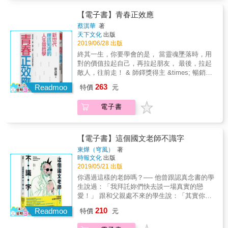
次轉傳。 2020年教育界最引頸期盼的書。 30
熱血金句【關於人生】˙別說了難，就心安理得
&hellip;&hellip; 這是深埋與沉寂在許慧貞心裡
年來，把書帶到每一個孩子心裡， 是她的信
放棄了。因為到頭來，你會發現，人生都馬很
【電子書】青春正效應
的真實故事，阿傑的離去，讓許慧貞至痛體
仰， 更是一生懸命。 ※國家圖書館館長、大學
難，只有變胖最容易。˙我們不知道每次的努力
蔡淇華
著
悟： 「不是每個孩子都有機會成長在書香環繞
教授、醫師、教育家、老師、校長、作家等17
是不是都能獲得公平的結果，但回憶不騙人，
天下文化
出版
的環境， 但無論出身貧富，所有的孩子都將來
位各領域專家學者熱淚推薦。 作文課上，「爸
永遠對我們的努力，加倍奉還。˙你的放棄，成
2019/06/28 出版
到公立學校老師的眼前。 我們是提供給他們公
爸打媽媽。」他說。 我一陣心驚，但故作鎮
就了別人的天命。你要堅持，堅持到別人放
終其一生，你要學會的是， 當靈魂墜落時，用
平、正義機會的最後一道防線， 我因之以身為
定：「好，就寫下來。」 但「爸」寫錯，
棄，讓他們來成就「你的天命」！【關於學
對的價值拉起自己，再拉起朋友， 最後，拉起
公立學校的老師為榮。」 戮力推動閱讀30年，
「媽」寫錯，連「打」都寫個兩邊出頭。然而
習】˙學習就是複利投資，剛開始不見漲幅，把
敵人，往前走！ & 師鐸獎得主 &times; 暢銷書
深植且鏤刻在許慧貞心裡的是：該如何做，才
這時錯字已不是重點，我問他：「然後呢？」
急功近利的人嚇跑了。只剩那些持續累積的
作家蔡淇華 以深情之筆和正向價值觀照亮新世
能讓閱讀成為孩子生命中的一條救命索。 但許
263
「然後我就保護媽媽。」 我拍拍他的頭：「後
Readmoo
人，獨享複利堆下來的滿滿金幣。˙重要的不是
特價
元
代，點燃青春正效應！ & 「終於有一本書，以
慧貞又從不只是一位閱讀老師，曾經歷偷書事
來呢？」 「後來媽媽就離開我了。」 「你真勇
追求「知識量」，而是追求「知識鏈」。˙學
心理學為圓心、以成長為半徑、畫出完美的青
件以及被霸凌，讓她更貼近孩子的心，而她也
敢。」我緊緊環抱他一下，希望能將支持的力
習，是為了解決生活遇到的問題。【關於青
電子書
春之圓。讓人生地圖有了座標軸。」──歐陽立
總能在制式的成績表現之外，獨具慧眼地看見
量傳遞給他。 阿傑倒抽一口氣，很緊繃的樣
春】˙所謂成長，不過是在無數平凡時刻，有紀
中（SUPER教師．作家） & 「期待每個世代，
孩子的天賦，並給予高度肯定。這大大鼓舞著
子，看來是很久沒人抱他了。 但憾事發生了
律的進行乏味的練習！˙放在心裡、沒說出口的
都能在這本書中找到你相信的價值，成為生命
孩子，讓孩子在跌跤時，仍有力量奮起；在失
&hellip;&hellip; 這是深埋與沉寂在許慧貞心裡
感謝，那不叫感謝，叫膽怯。˙在青春的賽道
系統中的新參數。此後經年，會有一個魔幻瞬
意時，不失去心中的微光與溫暖，甚至願意去
【電子書】這個國文老師不識字
的真實故事，阿傑的離去，讓許慧貞至痛體
上，唯一的失敗就是不參與。【關於教育】˙推
間，在你身上爆發正向效應。」──蔡淇華 & 戍
走那稀少人踏上的人生路，而無限地成就自
東燁（穹風）
著
悟： 「不是每個孩子都有機會成長在書香環繞
廣閱讀最好的方法，就是讓閱讀跟喝水一樣容
守教育現場近三十載的蔡淇華，以文字呼喊，
己。
時報文化
出版
的環境， 但無論出身貧富，所有的孩子都將來
易，隨裝隨飲，隨取隨讀。˙要賞的不給，傻做
傳承他所信仰的核心價值，為新世代尋找突破
2019/05/21 出版
到公立學校老師的眼前。 我們是提供給他們公
的給賞。˙要老鷹教小鷹飛，卻把老鷹的腳綁上
困境的解答。 & 他深信，好的價值若得不到傳
你遇過這樣的老師嗎？── 他曾跟認真念書的學
平、正義機會的最後一道防線， 我因之以身為
鍊子，那天空永遠只會是布景。內容特色˙最會
承，一個世代就能消失； 他期待，將價值轉為
生說過：「我拜託妳們快去談一場真實的戀
公立學校的老師為榮。」 戮力推動閱讀30年，
寫「爆文」的名師作家，繼好評著作《飄移的
信仰，再從實踐的信仰中，活出力量。 & 40篇
愛！」 跟和父親處不來的學生說：「其實你只
深植且鏤刻在許慧貞心裡的是：該如何做，才
起跑線》後，再次書寫激勵人心的熱血篇章！˙
文章，涵蓋50種心理、教育、社會、生物、物
要一天演好十分鐘的好兒子就夠了。」 面對在
能讓閱讀成為孩子生命中的一條救命索。 但許
翻轉古文、創意語文教學，國文課不再被選文
210
理、管理&hellip;&hellip;等經典理論，並以真實
Readmoo
特價
元
園遊會烙人嗆聲的學生，他的反應是：「XX的
慧貞又從不只是一位閱讀老師，曾經歷偷書事
綁架，而是在玩文字的過程中提升語文力，同
生命故事闡述佐證，爬梳自我、友誼、學習、
我都還沒死，妳就給我找一堆人來胡鬧，是不
件以及被霸凌，讓她更貼近孩子的心，而她也
時教你人生戰鬥力！