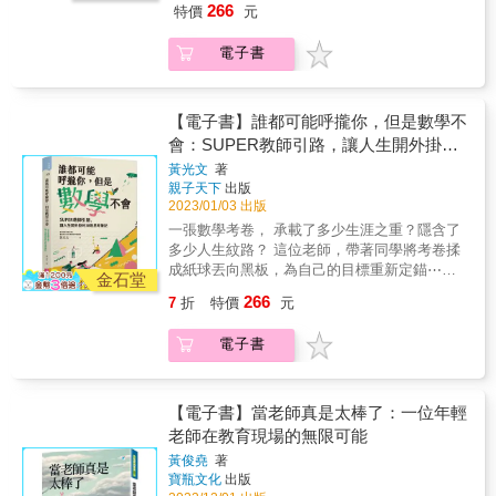
師沒有事先了解學生家中的親子相處狀況，就
實並具前瞻性，給教師合理待遇，並有適當的
266
特價
元
以給關心孩子教育的家長與老師一些啟發。 &
習等層面所面臨的困擾，本書帶你從每個故事
光文老師， 不僅透過魔術、桌遊、營隊各種方
直接跟家長告狀，換來的可能是親子暴力相向
法律政策，才能讓教育長遠發展。四看「親子
專文推薦 & 台灣教育大學系統總校長 吳清基
中找到問題背後的脈絡，避免因為誤解和情緒
式行銷數學， 這次更帶你從生活裡體會數學思
的局面。 ‧常用體罰、斥責的方式教育孩子，即
教養」，家長的態度，會影響孩子的成就高
電子書
教育部常務次長 林騰蛟 台灣健康運動聯盟理事
而產生不必要的衝突，錯過協助孩子的介入時
維，在數學中洞見人生課題。 現在的你，依舊
使有旁人在場也依舊，這種不被尊重的傷害，
度，如何做好親子溝通、以身作則、培養孩
長 高俊雄 &
機。 & 3.支援第一線老師遇到的挑戰，組織
害怕數學、不熟悉數學，甚至恐懼數學？ 就讓
是孩子自卑感的由來。 ‧教室溫馨氣氛的調味者
子？良好的親子教育，可以改變孩子未來。五
「神秘阿姨」作為陪伴孩子成長的強力後援！
光文老師引路，帶你用數學為人生大開外掛！
是老師，老師對待學生的態度有「起頭」作
談「生涯規劃」，升學重要還是自己的興趣重
「武功祕笈」一章更是作者在漫長教育路上的
◎紙張，不是蔡倫發明的。 ◎三角形的內角
【電子書】誰都可能呼攏你，但是數學不
用。 ‧不管學生過去如何，對我來說，都是一張
要？一次的考試並不會決定孩子的人生，努
實戰策略，針對在班級經營上、親職教養上面
和，有可能小於180度。 ◎30個人以上的團
會：SUPER教師引路，讓人生開外掛的
白紙，必須以全新的角度看待他們，如果不放
力、鍛鍊的過程才是成長的養分。好好規劃孩
臨的困境，以及親師溝通常遇到的問題，提供
體，至少兩人同一天生日的機率大於70% 如果
掉這些過去，就會因為先入為主的看法而產生
子的人生馬拉松，培養一技之長，發展多元能
38則思考筆記
黃光文
著
貼近現實的有效建議。
讀完上面三道敘述，你接連發出三個「怎麼可
偏見。 & 本書特色 & 1.深刻反映教育現場的特
力，適性揚才，給孩子作夢的勇氣和能力，每
親子天下
出版
能！」 恭喜你！你將是《誰都可能呼攏你，但
殊生議題，他們看似學生中的少數，但著實需
個孩子都可以是高材生。 & 李萬吉董事長透過
2023/01/03 出版
是數學不會》的天選之人。 臺南家齊高中數學
要老師花費心力引導融入整個班級，作者的實
本書傳達自己的教育理念，簡潔真摯的文字間
一張數學考卷， 承載了多少生涯之重？隱含了
老師、2021年臺南市「SUPER教師獎」高中職
務經驗是第一線教育者最好的教學手冊。 & 2.
蘊含著對教育的關懷與熱情，除了探討孩子的
多少人生紋路？ 這位老師，帶著同學將考卷揉
組首獎得主黃光文老師， 將透過這本書告訴
理解孩子在親情、情緒、人際、經濟壓力、學
學習、教育、親子關係與生涯規劃，也談老師
成紙球丟向黑板，為自己的目標重新定錨⋯⋯
你： 即使不擅長數學考科也沒關係！ 最重要的
金石堂
習等層面所面臨的困擾，本書帶你從每個故事
的教學與教育政策，希望「鐵人」教育之道可
臺南市「SUPER教師獎」高中職組首獎得主黃
是，一旦具備數學思維， 就能發揮邏輯推理和
266
7
折
特價
元
中找到問題背後的脈絡，避免因為誤解和情緒
以給關心孩子教育的家長與老師一些啟發。 &
光文老師， 不僅透過魔術、桌遊、營隊各種方
分析能力， 迅速瞄準直覺的盲點所在，破解人
而產生不必要的衝突，錯過協助孩子的介入時
專文推薦 & 台灣教育大學系統總校長 吳清基
式行銷數學， 這次更帶你從生活裡體會數學思
生許多的困擾！ ↗數學，能解開人生的一切困
機。 & 3.支援第一線老師遇到的挑戰，組織
電子書
教育部常務次長 林騰蛟 台灣健康運動聯盟理事
維，在數學中洞見人生課題。 現在的你，依舊
擾 被同學們暱稱為「光光老師」的「數學行銷
「神秘阿姨」作為陪伴孩子成長的強力後援！
長 高俊雄 &
害怕數學、不熟悉數學，甚至恐懼數學？ 就讓
員」黃光文老師， 帶你拋開增進數學解題技巧
「武功祕笈」一章更是作者在漫長教育路上的
光文老師引路，帶你用數學為人生大開外掛！
的執著， 活用數學思維，跳脫想像框架、突破
實戰策略，針對在班級經營上、親職教養上面
◎紙張，不是蔡倫發明的。 ◎三角形的內角
【電子書】當老師真是太棒了：一位年輕
直覺盲點， 直球對決我們日常的大小困惑， 無
臨的困境，以及親師溝通常遇到的問題，提供
和，有可能小於180度。 ◎30個人以上的團
老師在教育現場的無限可能
論是家庭、人際、情感或學涯規劃的挑戰， 都
貼近現實的有效建議。
體，至少兩人同一天生日的機率大於70% 如果
能找到相對應的數學原理，從中發現指引。 ↗
黃俊堯
著
讀完上面三道敘述，你接連發出三個「怎麼可
數學，將生活的挑戰化繁為簡 一直努力，真的
寶瓶文化
出版
能！」 恭喜你！你將是《誰都可能呼攏你，但