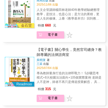
商周出版
出版
臺中市立惠文高中圖書館主任蔡昌樺｜臺中市
行什麼防禦性教學。那也把教育專業看得太卑
互動：彥佑這樣玩」，把觀念變成行動方案，
2025/11/06 出版
主任、候用校長───｜為什麼要讀這本書？｜
微了！多一份法律的專業，是為了讓我們身為
今日就能在家或班級實作。 ▶▶▶本書賣點
───當世界快速變動，孩子需要的不只是分
人文企管講師楊田林老師40年教學經驗總整理
教師，能在合法理性的界線內，更妥當地安放
SUPER教師林彥佑集結50篇教育思維，聚焦六
數，而是面對未來的視野、思考力、自學力與
教學，是技法，也是心法；是方法的累積，更
大家想把學生教好的那份體貼。──吳宜蓉／高
大未來能力，提供父母與老師立即可用的教養
解決問題的能力。───｜什麼人需要這本書？
是人生的修煉。上冊《教學基本功》回到教學
雄市陽明國中教師◎這本書最值得一讀之處，
與教學方法。▶▶▶本書特色從家庭與教室真
｜───關心孩子未來發展的家長、教師與教育
核心，專注於最紮實、最實用的基礎方法，幫
在於它不只羅列法條，而是引導教育工作者建
660
實情境出發，結合理念、案例、思考題與互動
金石堂
特價
元
工作者。───｜讀完這本書您可以學到什麼？
助新手講師、企業內訓師與學校老師，打好根
立「法律思維」。書中從法律與教育的本質差
任務，讓教育觀念真正落實為日常行動。
｜───學到1：掌握孩子未來必備的六大關鍵能
基，讓教學更加有趣有效。下冊《教學心法》
異談起，釐清一個常被誤解的觀念：法律的任
▶▶▶真誠推薦(依筆畫順序排列推薦)何能裕｜
電子書
力培養方向。學到2. 學會把素養教育、自學引
則更貼近心靈，收錄四十年來的心法體會、實
務未必是保障權利，有時自由與權利是需要伴
溫世仁文教基金會執行董事沈雅琪｜神老師、
導與數位運用落實在家庭與教室。學到3. 用具
戰經驗與生命故事。提醒我們，經驗既是資
隨適度的犧牲。理解了這層邏輯，老師才能在
資深教師林怡辰｜閱讀推廣人、教師洪琮琪｜
體可行的方法，陪孩子建立思考力、生活力與
產，也可能是束縛；唯有不斷學習、勇於改
保護自己的同時，不至於走向消極防禦，而能
高雄市林園國小校長專業想｜自由講師陳彥豐
溫柔的內在力量。───｜這本書可以幫您解決
變，教學之路才能走得長遠。兩本書從「會
【電子書】關心學生，竟然官司纏身？教
繼續懷抱熱忱、勇敢地關心學生。──林米庭／
｜馬來西亞半畝天光創辦人陳盈儒｜麗澤品格
什麼問題或困擾？｜───解決家長與老師不知
教」到「教好」，從「技巧」到「風格」，陪
師專屬的法律諮商室
國立陽明交通大學教育研究所助理教授◎教育
實驗教育、台灣實驗教育聯盟南部辦公室執行
道該如何培養孩子未來能力的焦慮，幫助您把
伴各位老師在不同階段找到自己的力量，並在
工作者給予學生鷹架，讓他們攀緣而上，習得
長彭仁星｜苗栗縣永貞國小教務主任蔡淇華｜
吳明潔
著
抽象理念轉化為具體做法。▶▶▶作者序首
每一次的教與學中，與學生、自己一起成長。
知識、情意與技能。我們期待孩子終有一天能
三采
出版
臺中市立惠文高中圖書館主任蔡昌樺｜臺中市
先，我謹以一顆感恩與充滿欣喜的心，謝謝出
《教學人生〈上冊〉：教學基本功》5個教學密
2025/07/04 出版
夠離開鷹架，自信地走向更廣闊的世界。而本
主任、候用校長───｜為什麼要讀這本書？｜
版社的支持，以及一路支持我完成這本書的朋
碼──掌握教學基礎重點鍛鍊基本技法──讓教學
書也讓法律不再像高牆，而更像是穩固的鷹
───當世界快速變動，孩子需要的不只是分
專為教師量身打造的法律即戰力！ 5步驟思考
友們。我同樣以欣喜的心，期待這本書能夠造
肌肉記憶不再流失AI誕生後，各種功能強大的
架。它幫助教育工作者理解邊界、看見風險、
數，而是面對未來的視野、思考力、自學力與
模式+8大校園法治面向+105個實際案例 老師是
福更多的教師與家長，一起帶著孩子共學、共
軟體與新知不斷誕生，在追求「變動」的同
掌握方法，重新找回積極作為的動能。──官小
解決問題的能力。───｜什麼人需要這本書？
人不是神，師者不再只是傳道授業解惑， 具備
好。未來的十年、二十年將是孩子們的天下，
時，教學中仍有「不變的本質」，那就是讓學
Readmoo
官／臺北市立木柵國中教師◎如果說第一集是
｜───關心孩子未來發展的家長、教師與教育
足夠的法律常識，才能因應學生及家長的行
我們更應以勉勵的心情看著他們成長。出版這
生──■聽得懂 ■願意聽 ■有收穫。本書助走在
315
特價
元
教師的校園法律入門課，那麼《關心學生，竟
工作者。───｜讀完這本書您可以學到什麼？
為。 可以公布學生的成績和排名嗎？ 只是拍照
本書，恰逢我任教滿二十年。這二十年來，我
教學路上的你，鍛鍊教學基本功，教出屬於自
然官司纏身？2》更像是大投訴時代下的法律自
｜───學到1：掌握孩子未來必備的六大關鍵能
上傳、取綽號，怎麼會變成霸凌？ 為了管控班
持續於教育現場深耕，曾經在教室裡，也曾接
己的獨特風格，作育英才教學相長。■本書架構
電子書
救手冊。本書透過真實案例與實務判例，引導
力培養方向。學到2. 學會把素養教育、自學引
上秩序，可以在教室裝監視器嗎？ 老師覺得自
手教育局、教育部的相關工作; 曾在市區的學
第1章 教學導論釐清基本觀念：教學無所不在
教師學習如何因應爭議、留下紀錄，以及在保
導與數位運用落實在家庭與教室。學到3. 用具
己出於善意，學生卻不領情？ 同樣身為老師，
校，也曾在山巔海角的偏遠學校。我把自己所
與教學不容易、教學的四個迷思、熟悉不等於
障學生權益的同時，也守護自己的專業與尊
體可行的方法，陪孩子建立思考力、生活力與
最懂老師的困境！ 【內容簡介】 教學現場狀況