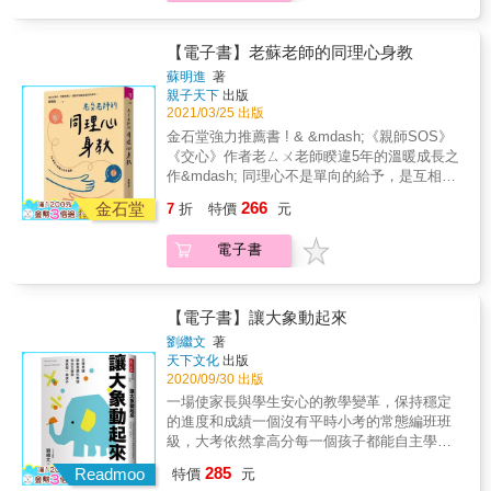
校經營與教學創新KDP標竿」，獲獎三冠王的
二○一八年，溫美玉是全美中文大會一個上臺的
但幫學生量身打造課程，也鼓勵他們接觸藝
目嗎？這本書讓你重新體會學習藝術的積極價
老師，重新燃起對教育的熱情和動力，每個孩
內壢國中，校內幕後閱讀推手的楊秀嬌老師，
臺灣人，大聲宣告臺灣教育的豐碩成績。 教學
術。她深信藝術能夠療傷止痛，也能給予緘默
值。我深信，你、我和我們的孩子，都可以從
子都有可能從C-到A+，成功翻轉自己的人生！
不藏私分享如何激發學生的創作熱情！ & 2. 41
生涯所追求的成功，不只侷限在虛幻的個人優
學生開口的信心，這些看似微不足道的事情，
寬廣的萬象世界與深邃的內在美麗，提取源源
【電子書】老蘇老師的同理心身教
篇文章，盡數內壢國中的特色課程與親師生的
越感，而是真正的人生意義。教師生涯也可以
每位老師都能帶給學生融入日常的藝術教育：
不絕的創意寶庫，點亮藝術力，輝映那條通往
蘇明進
著
美好回憶！ & 3. 陳昭珍（教育部全國圖書教師
是活出真實自我的地方。 一個老師的能量與社
★打開音樂廣播頻道，讓孩子低聲哼歌★用不
未來的道路！──孫菊君■藝術不是副科，並非
親子天下
出版
輔導團召集人）、謝益修（桃園市內壢國中校
會角色並不只是教學生涯的三十年。 溫美玉退
同的顏料和色筆，讓孩子恣意畫出各種可能★
繁重學科中的調劑●覺知教師自身養成教育的僵
2021/03/25 出版
長）、林祺文（桃園市東興國中校長）、郭玉
休之後懷著使命感持續投入終生熱愛的教育工
準備乾淨的制服，讓孩子從服儀整潔開始改變
化，鬆開評判的標準●在藝術領域的多元面相
金石堂強力推薦書 ! & &mdash;《親師SOS》
梅（桃園國中退休教師）、薛慧枝（教育部閱
作，體現了一個老師如何傳承經驗與持續學
★除了創作，也讓孩子學會欣賞彼此的作品，
裡，總有適合不同學生擅長發揮的方式，多方
《交心》作者老ㄙㄨ老師睽違5年的溫暖成長之
讀磐石推手）的專序好評推薦，以及50位專業
習，推動社會正能量，定義「教育」與「教
彼此讚美重視藝術的安卓亞永遠站在保護學生
探索才是學習階段之首要■藝術課堂的積極價值
作&mdash; 同理心不是單向的給予，是互相的
推薦人的贊聲肯定！
師」的恆久價值。 這是溫美玉的教學生涯故
的第一線，她在贏得全球教師獎之後，將獎金
●用藝術看出關鍵，鍛鍊思考●藝術是觀察感知
滋養 34堂交心也教心的幸福課，讓孩子長成更
事，也是一場淬鍊心智與勇氣的英雄之旅。 一
全數投入公益，成立「駐校藝術家」慈善基金
266
的能力，是溝通表達的能力，可以練習思考，
金石堂
7
折
特價
元
好的大人，你也蛻變成更棒的自己！ 身處教育
個平凡農家女孩，成為溫美玉。 本書特色 1.全
會，希望能改善弱勢學校的藝術教育。她的教
發揮想像力，勇於冒險、敢於犯錯，將構想付
現場愈久，老ㄙㄨ老師愈發現： 「同理心」是
書收錄三十篇溫美玉教學生涯小故事，道出一
學日常，也同樣是眾多教師與學生面臨的處
諸實現，創造與創新●運用ORID焦點討論法提
電子書
日漸稀少、卻日益重要的關鍵能力。 但我們得
個老師從「初任」、「成長」到「成熟」不同
境。然而，安卓亞「挺身而教」的勇氣與毅
問策略，幫助學生體驗完整的思考歷程●老師應
捫心自問： 我是一位有同理心的大人嗎？ 這來
階段所面對的課題與挑戰，以及突破困境的珍
力，鼓舞著廣大對孩子不知所措、有無助感的
著眼於「Why」（為什麼教）和「How」（如
自他長年在教育現場的觀察 ──每天，老師在教
貴歷程。最終成為啟發學生的良師，也活出更
老師，重新燃起對教育的熱情和動力，每個孩
何教），而不只是聚焦於「What」（教什麼）
室裡都猶如一位諮商心理師。 看似乖巧的學
【電子書】讓大象動起來
貼近自我的人生。 2.溫美玉退休兩年後沉潛省
子都有可能從C-到A+，成功翻轉自己的人生！
■溫暖正向的分組機制●靈活多元的「藝術大聯
生，其實常只是「被馴化」，內心了充滿壓抑
思，首度以「30年資深良師」的高度回望教學
劉繼文
著
盟分組法」，讓學生找到並運用自己的天賦●提
與傷痛； 挑戰秩序、讓師長頭痛的小魔王，其
天下文化
出版
之路的探索、挫敗與恆毅、奮進。 這是溫美玉
升學習動機的遊戲化情境設計●個個有事做、人
實只是渴望關愛的孩子。 還有更多，看穿埋藏
2020/09/30 出版
30年修練之路與人生心法，一個平凡老師的不
人有價值，互助協作以共創共好■引動好奇的課
在表象之下的，充滿愛與同理的心靈交會⋯⋯
凡旅程。 3.本書不只是一本分享教學心法的
一場使家長與學生安心的教學變革，保持穩定
程設計●「學思達X設計思考」教學設計三案例
．總是全身充滿異味的男孩，教了全班最深刻
書，更是一本心理勵志好書。所有職場工作者
的進度和成績一個沒有平時小考的常態編班班
實作●以創意廣告影片融入情境式課程，使學生
的一堂善良的功課。 ．被同學嫌棄「難相處、
都能在本書得到珍貴的人生智慧和不斷超越自
級，大考依然拿高分每一個孩子都能自主學
從操作中深刻理解視覺表達歷程，培養媒體識
公主病」的女孩，背後是失去母親後、渴望陪
我的力量。 4.本書目標讀者：體制內與體制外
習，養成新課綱時代的關鍵能力差異化教學讓
讀能力●引導學生鑑賞與創作最夯的視覺資訊圖
285
伴的呼求。 ．從未被父母擁抱的孩子，被老師
Readmoo
特價
元
教師、教育科系師生、家長。
每個學生在自己的軌道上學習，以自己的速度
表，強化視覺表達力，提升競爭優勢■善待歧