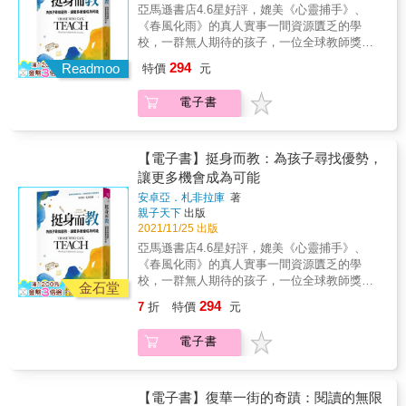
索、跌撞與修練，她走出自己的路，讓教育翻
亞馬遜書店4.6星好評，媲美《心靈捕手》、
2.&& &陪孩子共學共玩的學習妙招： 居家適玩
轉成真，感動與帶動無數老師，她是溫美玉。
《春風化雨》的真人實事一間資源匱乏的學
的數學桌遊、書籍、魔術大公開！ 針對年級單
「這本書是我人生至今最重要的一本著作，也
校，一群無人期待的孩子，一位全球教師獎得
元分門別類，讓家長能輕鬆打造數學環境， 隨
是三十年教學生涯的深刻省思。 書中除了偶有
主，如何從谷底創造奇蹟，打造點亮孩子生命
時培養孩子的數理興趣，協助孩子克服對數學
294
提及成功的喜悅，更多是深刻坦露迷茫犯錯、
Readmoo
特價
元
的教室？在倫敦的貧民區校園，網路霸凌、幫
的恐懼， 享受有趣又有效的親子共學時光！
惶惑不安的時刻。 教學是一段艱辛的歷程，也
派暴力、飢餓與匱乏，弱勢學生正面臨政府不
3.&& &隨書附贈超實用攻略本：開卷有益開箱
是一段讓心智成熟的旅程。 與其說這是一趟回
電子書
願處理的最大危機……身為一名藝術教師，安
有禮，完整收錄書內的精美數感遊戲小道具、
顧，不如說是一場新生。 與其說這是一場道
卓亞決定發揮所長來幫助這些孩子，引導他們
遊戲紙與數學探索工作單，以及超實用的班級
別，不如說是重新啟程，卸下過去的自己，持
邁向光明，成功翻轉人生！是什麼樣的信念，
經營卡牌與學年行事曆，隨掃隨載就能隨時
續前進，成為無限可能的自己。 寫下這本書要
讓她全心投入教育，幫助學生在課堂中建立自
用！還有小益老師精心設計的多元評量PPT，
【電子書】挺身而教：為孩子尋找優勢，
讓我的學生看到，我如何打直腰桿、活得精采
信？是什麼樣的機緣，讓她毅然前往旁人眼中
以及居家就能玩的數學密室逃脫線上版，趕快
讓更多機會成為可能
元氣，對得起當年對他們的諄諄教誨。 我期盼
的「爛學校」教書，一教就超過十五年？在她
來挖寶！ &
這本書為讀者帶來療癒與肯定，找到實現自我
安卓亞．札非拉庫
著
的學校，學生使用的母語多達80種，為了跟學
親子天下
出版
的勇氣。」 ──溫美玉 「這條漫長的道路，我
生打招呼、與家長溝通，她竟自學了35種語
2021/11/25 出版
想成為什麼樣的老師？」 在高雄美濃長大的農
言。這些孩子何其有幸，能遇到這樣一位老
家女孩溫美玉，為了逃離升學壓力，也為了掌
亞馬遜書店4.6星好評，媲美《心靈捕手》、
師！安卓亞原本跟大多數老師一樣，透過師培
控自己的人生，放棄已錄取的高雄女中，遠赴
《春風化雨》的真人實事一間資源匱乏的學
體系，經過分發實習，最後從事教職。但跟其
臺東師專體育科報到，為三十年教學生涯寫下
校，一群無人期待的孩子，一位全球教師獎得
他老師不同的是，她選擇了一間過往風評「惡
金石堂
起點。 像多數初任老師一樣，年輕生澀的溫老
主，如何從谷底創造奇蹟，打造點亮孩子生命
名昭彰」的社區中學就職，原本答應父親只待
294
7
折
特價
元
師無法走進學生的心，也得不到同事和家長支
的教室？在倫敦的貧民區校園，網路霸凌、幫
一年，如今，她是這所學校領導團隊的一員，
持。 一次次的挫敗中她含淚爬起，終於找到自
派暴力、飢餓與匱乏，弱勢學生正面臨政府不
更勇於直言批判英國的教育政策。安卓亞認
電子書
己的強項：「故事教學」，為黑暗的初任歲月
願處理的最大危機……身為一名藝術教師，安
為，眾人的成見，會讓學生有相對應的表現。
點亮一道光。 她謹記恩師吳英長的期勉：「國
卓亞決定發揮所長來幫助這些孩子，引導他們
她深深相信，大家眼中的「壞學校」其實是間
小老師這個平凡的工作，能夠把學生的未來放
邁向光明，成功翻轉人生！是什麼樣的信念，
「有潛力」的學校，而後來她也用行動證明了
大！」 「你不會，是溫老師的錯，因為我還沒
讓她全心投入教育，幫助學生在課堂中建立自
【電子書】復華一街的奇蹟：閱讀的無限
這個事實：她遇到拒絕發言的特殊生，卻發現