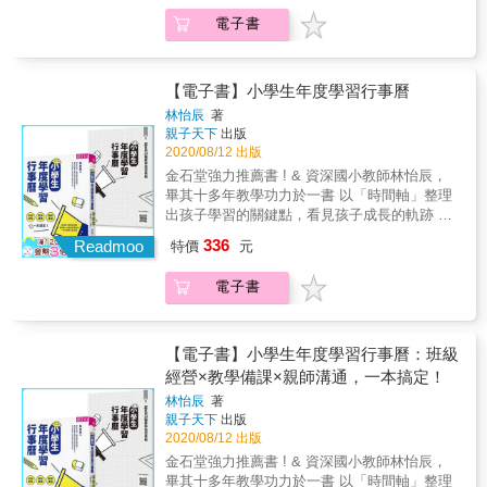
大大抱住後，笑得合不攏嘴。 ．只要犯錯就會
前進SUPER教師劉繼文首部力作，方新舟、李
見、謙卑共善的課堂文化●異質性分組」形成團
受到狂暴打罵教育的孩子，在學校也常像一座
電子書
崇建、張輝誠專文推薦我寫下這本書，並不表
隊協作，提升學習動機，並養成善待歧見的課
憤怒小火山。 ．「老師，如果你是我的爸爸就
示這是教學的完美解答，而是希望創造更多的
堂文化●營造出相互尊重的傾聽與對話空間，讓
好&hellip;&hellip;」經過一段時間的課後陪伴，
對話，讓我們有更多的發現，一起探索教學，
原本就有不同狀況、需求、學習頻率的學生彼
眼神逐漸有光采的女孩說。 「身為一位平凡的
一起打磨做為一個教師的專業。――劉繼文常
此撞擊，打磨出令人驚嘆的美麗
【電子書】小學生年度學習行事曆
國小老師，我能為他們做的，就只有守護在這
態編班的班級裡，老師通常會以中等學生的程
林怡辰
著
小小的教室裡， 為他們營造安全的歸屬感。為
度來講述課程內容，結果大家都在裝――◆已
親子天下
出版
他們打開世界的窗，讓光灑落進來。」老ㄙㄨ
經會了的學生裝乖聽課……◆聽不懂的學生裝
2020/08/12 出版
老師說。 他，用「為師亦為父」的無數眼淚和
乖放空……◆老師假裝大家都沒問題……差異
金石堂強力推薦書 ! & 資深國小教師林怡辰，
多年教學經驗， 摸索、歸納出「同理心開展5
化教學就是，大家都不要再裝了――◆真實面
畢其十多年教學功力於一書 以「時間軸」整理
步驟」， 讓你在課堂與家中，都能落實培養同
對學生的狀態，會的繼續向前，不會的放慢速
出孩子學習的關鍵點，看見孩子成長的軌跡 誠
理心的具體行動， 用同理織出關愛滿滿的安心
度，讓每個學生用自己的速度跑步。◆A咖跑外
心獻給每位老師與家長，一本陪伴孩子重新看
之網，重新找回你與孩子的深刻連結。 本書特
336
圈，給他多一點、深入一點的資料。◆B咖跑內
Readmoo
特價
元
待「學習」的實用寶典 學校生活是一種周而復
色 ***** 看見同理心身教的力量 ***** ◇6堂課，
圈，以課本習作的範圍為主。◆C咖跑中間，減
始的循環，孩子在其中不斷成長、茁壯 身為最
幫助孩子從不想學到主動學 啟動內在動機Ｘ累
少內容，以「學會」取代「教完」。以學思達
電子書
重要的陪伴者，老師和家長都是循環中不可或
積心流經驗Ｘ破除成績迷思Ｘ培養主動積極Ｘ
啟動自學力――◆讓學生學會學習，比學會學
缺的助力 一年三百六十五天，總有那些讓老師
勇於面對挑戰Ｘ迎接成長旅程 ◇5堂課，提升
科更重要。◆「自學力」是學思達的靈魂，更
和家長感覺晴天霹靂的日子：開學、家長日、
孩子閱謮力、寫作力 深層自我對話Ｘ理性分析
是學思達的核心價值所在。◆「互動」是學思
校外教學、期中期末考、寒暑假、畢業典禮，
觀點Ｘ梳理思考邏輯Ｘ同理他人需求Ｘ發揮助
【電子書】小學生年度學習行事曆：班級
達的心臟，學習就在每一個互動間發生。◆把
還有準備升國中的銜接期&hellip;&hellip;在孩子
人力量 ◇4堂課，終結每天的作業戰爭 學會課
經營×教學備課×親師溝通，一本搞定！
講台讓出來，把時間留白，讓出自主學習的空
的學習成長路上，每個時間點都充滿各式各樣
題分離Ｘ進步沒有捷徑Ｘ溫柔注入能量Ｘ以愛
間。◆引領學生思考，關鍵是提問的技巧、適
林怡辰
著
的挑戰。身為師長的我們，究竟該怎麼花時間
陪伴支持 「老ㄙㄨ成功詮釋教室運作，同時解
親子天下
出版
時為學生搭鷹架，以及忍住不說答案。◆壓力
陪伴孩子，用什麼樣的方式教養心愛的孩子
析與聆聽了身旁無助者的每個片刻。從同理心
2020/08/12 出版
＋助力＋鼓勵＝學生上台表達的動力。激發動
呢？ 全書以孩子一學年的學習時間軸脈絡做為
故事開始，牽動思考：想讓班級有愛，不是教
機，讓大象動起來――◆先用外在動機吸引沒
金石堂強力推薦書 ! & 資深國小教師林怡辰，
呈現，探討孩子在每個重要學習時機點，老師
孩子如何有愛？反求諸己「老師先整頓自己的
有動機的學生，再將外在動機轉化為內在動
畢其十多年教學功力於一書 以「時間軸」整理