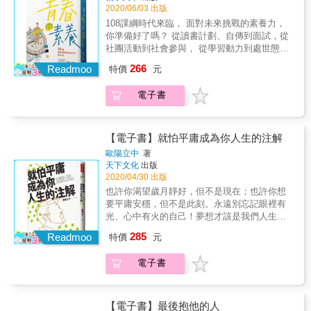
營計畫書，獨家攻略不藏私完整收錄！
◇關於讚美 對於從來沒有被人肯定過的孩子，
綱上路後，考試及評分標準改變，不再是我熟
2020/06/03 出版
3.破除學思達無法應用於常態編班的迷思，三
這本書雖然二十天就完成初稿，但其實是超過
讚美為他在黑暗中照進一束光，找到渴望已久
悉的方法了，我該怎麼辦？」 &rarr;面對新挑
年來沒有任何紙筆測驗的小考，依然在段考和
十五年有意識的累積。&mdash;&mdash;林怡
108課綱時代來臨， 面對未來挑戰的素養力，
的出口；讚美拂去他身上的塵埃，讓他感受到
戰，要有新方法，淇華老師整理與升學考試相
會考有亮眼成績。
辰 本書特色 1.教師的萬用寶典：從這本書中，
你準備好了嗎？ 從讀書計劃、自傳到面試，從
自己的存在感。 ◇關於學習 很多家長不知道的
關的要訣，迅速抓住評審眼球。 ‧「擔心他人對
新進教師可以學習到前人累積的智慧，化繁為
社團活動到社會參與， 從學習動力到處世態
是，孩子的學習成績，也與家長的教養觀念密
我的看法」、「害怕自己沒有足夠的才能」、
簡，從深陷各項龐雜的學校事務中破繭而出；
度， 第一本全方位幫助你學習、生活與成長的
不可分。不是說花了多少錢補習或做了多少強
266
「憂鬱被人拒絕」？ &rarr;也許，我們不只要有
Readmoo
特價
元
資深教師則可以用來借鑒，堅持初心、實踐信
解答之書。 找到夢想的邏輯，讓努力更加精
力要求，孩子的成績就會突飛猛進，不是的。
「成功學」，更要有溫柔接納不如意的「失敗
念，重新檢視自身的帶班架構和規律，並將多
準， 從現在起，擁有自主學習力，提前布局你
這些年我看到的是，孩子的學習表現，取決於
學」。 ‧「好不容易取得學校或實習的面試機
電子書
出來的時間進行個人專業成長。 2.家長的共學
的人生。 曾獲師鐸獎肯定與多項文學獎的淇華
他們對於新事物的好奇、對於困難挑戰的勇
會，該如何在面試後脫穎而出？」 &rarr;往內心
錦囊：從這本書中，家長可以了解孩子的在校
老師， 執教三十多年，帶領學生寫作、專題研
氣，以及對於學習保有高昂的動機，那才是讓
與經驗探尋，例如說出讓你兩眼發光的內在動
生活，認識學校的運作和教師的理念，看見孩
究及社會參與， 整理多年陪伴孩子的經驗， 淬
孩子願意投身於學習的最重要關鍵。 如果我們
機，說出感動你的故事！提早做「職業試
子成長的脈絡及未來方向，與學校合奏，和教
鍊出36個微心法，以工具、方法、動力及態度
【電子書】就怕平庸成為你人生的注解
大人能真切同理孩子對於學習的複雜情緒，願
探」，透過參與社團、打工、專題等機會，找
師攜手，共同陪伴孩子學習、成長。 3.隨書附
四大面向出發， 為年輕學子指引思考與前進的
意先理解孩子面對的學習困境，那麼，孩子就
歐陽立中
著
到心中嚮往的一生志業。 ‧「為社團企劃活動，
贈超實用表格：包含開學前電訪紀錄表、自主
方向。 這些場景，也許你感到熟悉： ‧「108課
天下文化
出版
會卸下他們的抗拒，激發出更大的熱情，也會
卻不曉得該怎樣寫企劃案？」「活動流程表該
學習任務表、一週作業規畫表、班親會班級經
綱上路後，考試及評分標準改變，不再是我熟
2020/04/30 出版
在學習這條路上更有信心。 ◇關於問題行為 很
如何安排？」 &rarr;企劃書分成兩大塊，活動目
營計畫書，獨家攻略不藏私完整收錄！
悉的方法了，我該怎麼辦？」 &rarr;面對新挑
多時候，孩子的行為只是表層，那內在的自卑
也許你渴望歲月靜好，但不是現在；也許你想
的與活動說明，要讓人一目了然這個活動要達
戰，要有新方法，淇華老師整理與升學考試相
以及缺乏安全感，才是需要我們好好療癒的部
要平庸安穩，但不是此刻。永遠別忘記眼裡有
到什麼目的及程度。 ◎本書特色：幫助孩子打
關的要訣，迅速抓住評審眼球。 ‧「擔心他人對
份。 我多麼渴望讓家長明白，此刻他們多花一
光、心中有火的自己！夢想才該是我們人生的
造從內到外、四個面向的素養 &rarr;工具：一次
我的看法」、「害怕自己沒有足夠的才能」、
些時間與孩子相處，就會深遠的影響孩子一輩
注解，平庸不是。所有的強者都對自己有超乎
提供升學的七大工具 面對新的教育與升學制
285
「憂鬱被人拒絕」？ &rarr;也許，我們不只要有
Readmoo
特價
元
子。只需幾個簡單的親子互動：面對面的遊
常人的要求，所有的冠軍球隊都是在出手奮戰
度，提供面試、撰寫自傳、讀書計畫的心法；
「成功學」，更要有溫柔接納不如意的「失敗
戲、和緩的聲調、發球回擊式互動、微笑、溫
後贏得榮耀，雖然每次的努力不一定都能獲得
分享如何當個有「辦法」的人，怎樣為報告、
學」。 ‧「好不容易取得學校或實習的面試機
電子書
暖的撫觸&hellip;&hellip;就能深深滲透到孩子的
公平的結果，但努力過後得到的回憶，最是刻
活動加分？如何建立企劃與執行方法？ &rarr;方
會，該如何在面試後脫穎而出？」 &rarr;往內心
心裡，對孩子管理壓力的能力，有著長遠正面
骨銘心。只要你堅持到底，最終必能成就自
法：建立學習與生活素養的有效方法 找到「自
與經驗探尋，例如說出讓你兩眼發光的內在動
的影響。 ◇關於陪伴 無論是廚房裡，或餐桌
己。為了成就暢銷作家的夢想，歐陽立中刷下
己想成為的那個人」，觀察他，跟隨他，學習
機，說出感動你的故事！提早做「職業試
上，都是父母和孩子相處的寶貴時光。親子一
了一張神祕的信用卡，此後為了償還積欠的卡
他，踩在巨人肩膀上前行， 建立你的品牌，成
【電子書】最後抱他的人
探」，透過參與社團、打工、專題等機會，找