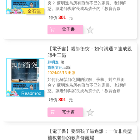
孩子自學」且「能陪伴輔助學習」的人師了。
位技術更重要的？面對數位浪潮，師長該在哪
突？ 蘇明進為所有煎熬不已的家長、老師解
能轉變成感動。而這份感動，將是一生取之不
第五章：溫柔力——正向內在的軟實力在這個
些面向多加著墨？我也分享了近年來，自己在
惑。讓老師與家長成為孩子的「教育合夥
竭的養分。他以這樣的感動出發，發展出「少
金石堂
章節中，我想強調的是「軟實力」。我們總認
數位叢林中的實務經驗。這是一本適合家長、
人」。 如何化解親師之間的誤解、爭執、對立
年禮」，帶大家找回自己內在的小孩。 依照自
301
為要靠外在的力量、衝勁才能勝過別人，然而
特價
元
教師共讀的書，可以從單一篇文章進行探討、
與衝突？ 蘇明進為所有煎熬不已的家長、老師
己的天性，活出像樣的自己，杜老師說，這種
研究發現，當孩子擁有正向的內在特質，將能
延伸、經驗分享，也可以從一個完整的章節，
解惑。 讓老師與家長成為孩子的「教育合夥
生命的完成就是「道」。《把孩子種回來》這
在與他人競爭時脫穎而出。這是一股沉潛的力
電子書
進行主題式閱讀。其實，這也是一本適合孩子
人」。 當老師被黑函投訴、被家長提告： 給老
本書說的，正是這樣的道心。 名人推薦 李魁賢
量，雖然看不見，卻能默默支持孩子成長。例
自己閱讀的書，因為從中，孩子們可以知道師
師：處理親師衝突的「9大招」 給家長：處理
（詩人、文化評論家、國家文藝獎得主） 鄭端
如：鼓勵、包容、接納、善良、靜心、體貼，
長們的思維，讓自己知道怎麼在學校、社會
親師衝突的「5大招」 特別企劃：親師溝通
容（國寶級校長、台灣「開放教育」領航者）
這些都是師長不可或缺的溫柔力，也是好品格
中，培養自己的競爭力。在本書的每篇文章最
時，老師的5大困境、家長的5大困境。 本該是
【電子書】親師衝突：如何溝通？達成親
林文虎（台灣家長教育聯盟副理事長） 專文推
的基石。第六章：數位力——從工具到素養的
後，都編有一題思考題，在每個章節末段也有
一起合作，讓孩子成長得更好的家長和老師，
師生三贏
薦 火星爺爺（作家、企業講師）、王榮裕（劇
轉化「數位力」已從未來式轉為現在進行式。
一份任務單，為的就是讓大人、小孩，一起來
為什麼彼此不再信任、衝突不斷？ ■來到學校
場導演、國家文藝獎得主）、林生祥（知名音
蘇明進
著
我們並不擔心孩子使用數位的能力，而是擔心
回顧所閱讀的內容，動動筆也動動腦，看看自
的憂愁媽媽：「老師，我家小孩在學校被霸
樂創作人、三金得主）、張榮輝（全國中小學
寶瓶文化
出版
孩子是否具備應有的「數位素養」。每個孩子
己研讀了多少。總之，孩子的競爭力是不能等
凌！」 ■心急的家長：「我的LINE被老師封鎖
校長協會榮譽理事長）、張信務（全國中小學
2024/05/13 出版
都有載具，但他們都能「善用」嗎？在這個章
的，尤其在時代快速變遷的情況下。身為教
了？我可以直接問老師：『為什麼要封鎖我
校長協會理事長）、黃淑文（心靈作家）、黑
節中，我想和師長們分享：有哪些能力是比數
如何化解親師之間的誤解、爭執、對立與衝
師，也身為作者，筆者除了肯定書中的價值觀
嗎？』」 ■憤怒的家長：「為什麼我好好的一
糖導演／黃嘉俊、溫美玉（「溫美玉科技作
位技術更重要的？面對數位浪潮，師長該在哪
突？ 蘇明進為所有煎熬不已的家長、老師解
之外，更期待這樣的教育理念，可以像種子一
個孩子去上學，卻受傷回來？」 ■焦慮的媽
文」創始人）、趙婷（金鐘主持人） 感動推薦
些面向多加著墨？我也分享了近年來，自己在
惑。讓老師與家長成為孩子的「教育合夥
般，分享給更多師長，讓您們的孩子，更具未
媽：「為什麼這次上課進度這麼慢？為什麼沒
Readmoo
（※依照姓名筆畫排列） 「杜守正老師的教育
數位叢林中的實務經驗。這是一本適合家長、
人」。 如何化解親師之間的誤解、爭執、對立
來競爭力!
多留時間幫孩子做考前複習？」 親師衝突，孩
301
特價
元
理念和實踐，從學校走到社區，從學習深入生
教師共讀的書，可以從單一篇文章進行探討、
與衝突？ 蘇明進為所有煎熬不已的家長、老師
子是夾縫中最無辜的犧牲品 每個孩子都是父母
活，從學生對象進階到成人，視學校是社區的
延伸、經驗分享，也可以從一個完整的章節，
解惑。 讓老師與家長成為孩子的「教育合夥
最珍視的，而當孩子在學校的學習狀況、人際
電子書
一部分，視學習是生活的一階段，視學生是成
進行主題式閱讀。其實，這也是一本適合孩子
人」。 當老師被黑函投訴、被家長提告： 給老
關係出現問題，甚至被霸凌，父母往往心急如
人的成長過程，所以無形中已經把教育當做終
自己閱讀的書，因為從中，孩子們可以知道師
師：處理親師衝突的「9大招」 給家長：處理
焚地找上老師，但常說不到幾句話，就演變成
生以赴的任務和過程。」&mdash;李魁賢（詩
長們的思維，讓自己知道怎麼在學校、社會
親師衝突的「5大招」 特別企劃：親師溝通
爭執與衝突。 任教20多年，同時也是家長的蘇
人、翻譯家、文化評論家、國家文藝獎得主）
中，培養自己的競爭力。在本書的每篇文章最
時，老師的5大困境、家長的5大困境。 本該是
【電子書】要讓孩子贏過誰：一位非典型
明進老師，即使教學高度獲得認同，但也被家
「我很想邀請正在空前壓力下辛苦著的國教教
後，都編有一題思考題，在每個章節末段也有
一起合作，讓孩子成長得更好的家長和老師，
補教老師的教育修羅場
長投訴過。蘇老師認為當親師有衝突，請彼此
育伙伴看這本書。我們可以看到守正怎樣讓自