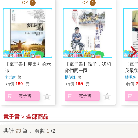
TOP
TOP
1
2
【電子書】麥田裡的老
【電子書】孩子，我和
【電子
師
你們同一國
我最
李崇建
著
楊傳峰
著
林明進
180
195
2
特價
元
特價
元
特價
電子書
電子書
電子書 > 全部商品
共計
93
筆， 頁數
1
/2