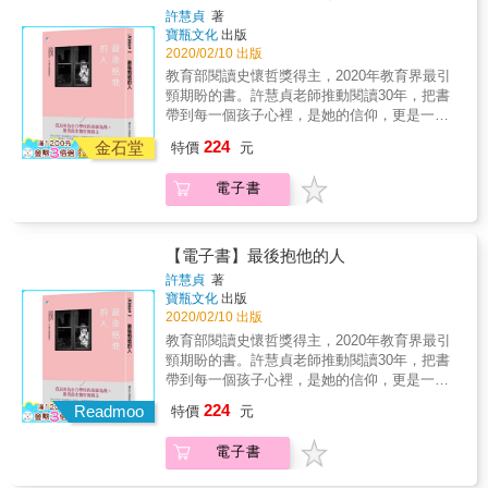
同做菜，許多經驗傳承、議題與價值判斷，也
債，他逼自己瘋狂閱讀、每日寫作，沒有人比
為更好的自己。 &rarr;動力：找到讓自己不斷前
許慧貞
著
到心中嚮往的一生志業。 ‧「為社團企劃活動，
能在輕鬆愉悅的氛圍中，得以深入談論。此
他更懂得什麼叫做「努力」，因為他完全就是
進的能量 找到自己想要的，學得最好！不管現
寶瓶文化
出版
卻不曉得該怎樣寫企劃案？」「活動流程表該
時，親子情感正在流動著，而這些閃閃發光的
個為夢想不計代價的瘋子。如今，他以暢銷作
在成績如何， 根據自己興趣主動找到對話的老
2020/02/10 出版
如何安排？」 &rarr;企劃書分成兩大塊，活動目
回憶，將是他們成年之後很重要的支持力量。
家握有的那枝生花妙筆，寫出他與學生共同經
師，當個「有學習責任的主人」， 養成「自主
教育部閱讀史懷哲獎得主，2020年教育界最引
的與活動說明，要讓人一目了然這個活動要達
在愛與需要中，學到同理心與責任感。這是我
歷的校園生活點滴以及他們共同走過的成長之
學習」的習慣。 &rarr;態度：培養正向思考，成
頸期盼的書。許慧貞老師推動閱讀30年，把書
到什麼目的及程度。 ◎本書特色：幫助孩子打
成為父親後，最希望送給孩子的生命禮物。
道，也寫出他在帶領學生翻轉古文、為張愛玲
為終身自主學習者 「自主學習者」是「終身學
帶到每一個孩子心裡，是她的信仰，更是一生
造從內到外、四個面向的素養 &rarr;工具：一次
做履歷健檢、為園遊會寫吸睛文案、為青春譜
習者」的前身。 從Ordinary到Extraordinary，
懸命。 我以身為公立學校的老師為榮。 因為許
提供升學的七大工具 面對新的教育與升學制
224
戰歌的同時，如何在各種機會教育的場合裡，
金石堂
真心對人，重視細節，履行承諾。 青春，是長
特價
元
多孩子無法選擇自己的出生， 而老師是提供給
度，提供面試、撰寫自傳、讀書計畫的心法；
向學生業配這張神祕的「夢想信用卡」。他要
出自己品牌的過程！
他們公平、正義機會的最後一道防線。 教育部
分享如何當個有「辦法」的人，怎樣為報告、
讓每一個人知道，面對人生，我們必須努力不
電子書
閱讀史懷哲獎得主 〈我可能是最後抱他的人〉
活動加分？如何建立企劃與執行方法？ &rarr;方
懈、堅持到底、勇於追求自己想要的精采人
影片讓所有人淚崩。 20,000多次觀看，媒體屢
法：建立學習與生活素養的有效方法 找到「自
生；面對未來，我們必須拒絕平庸，成就更好
次轉傳。 2020年教育界最引頸期盼的書。 30
己想成為的那個人」，觀察他，跟隨他，學習
的自己。這樣的歐陽立中，寫給這樣的你──˙站
年來，把書帶到每一個孩子心裡， 是她的信
他，踩在巨人肩膀上前行， 建立你的品牌，成
【電子書】最後抱他的人
在人生十字路口感到迷茫不敢追求夢想的你。
仰， 更是一生懸命。 ※國家圖書館館長、大學
為更好的自己。 &rarr;動力：找到讓自己不斷前
許慧貞
著
歐陽立中與你分享自己如何勇敢刷下「夢想信
教授、醫師、教育家、老師、校長、作家等17
進的能量 找到自己想要的，學得最好！不管現
寶瓶文化
出版
用卡」，絕不放棄自己的天命。˙屢戰屢敗耗盡
位各領域專家學者熱淚推薦。 作文課上，「爸
在成績如何， 根據自己興趣主動找到對話的老
2020/02/10 出版
氣力已趴倒不想再站起的你。歐陽立中告訴你
爸打媽媽。」他說。 我一陣心驚，但故作鎮
師，當個「有學習責任的主人」， 養成「自主
教育部閱讀史懷哲獎得主，2020年教育界最引
失敗一定有原因，與你分享他和學生如何避免
定：「好，就寫下來。」 但「爸」寫錯，
學習」的習慣。 &rarr;態度：培養正向思考，成
頸期盼的書。許慧貞老師推動閱讀30年，把書
在同樣的地方跌倒第二次。˙正肆意揮霍青春資
「媽」寫錯，連「打」都寫個兩邊出頭。然而
為終身自主學習者 「自主學習者」是「終身學
帶到每一個孩子心裡，是她的信仰，更是一生
本還沒想清楚未來方向的你。歐陽立中與你分
這時錯字已不是重點，我問他：「然後呢？」
習者」的前身。 從Ordinary到Extraordinary，
懸命。 我以身為公立學校的老師為榮。 因為許
享自己的青春時光如何在球場上揮灑汗水，因
224
「然後我就保護媽媽。」 我拍拍他的頭：「後
Readmoo
真心對人，重視細節，履行承諾。 青春，是長
特價
元
多孩子無法選擇自己的出生， 而老師是提供給
為不出手便無法奪冠。˙日復一日了無新意工作
來呢？」 「後來媽媽就離開我了。」 「你真勇
出自己品牌的過程！
他們公平、正義機會的最後一道防線。 教育部
只是為了薪水的你。歐陽立中與你分享他如何
敢。」我緊緊環抱他一下，希望能將支持的力
電子書
閱讀史懷哲獎得主 〈我可能是最後抱他的人〉
翻轉課文，與學生在課堂上激發各種創意，工
量傳遞給他。 阿傑倒抽一口氣，很緊繃的樣
影片讓所有人淚崩。 20,000多次觀看，媒體屢
作不只是工作，它可以是一線光。歐陽老師的
子，看來是很久沒人抱他了。 但憾事發生了