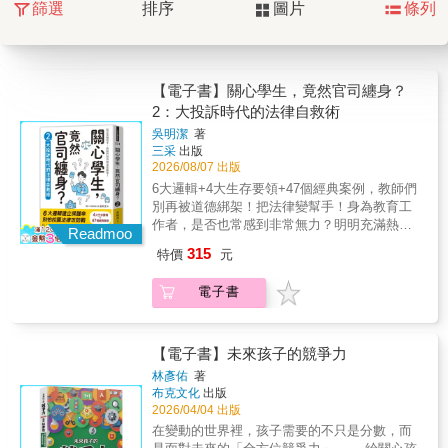
篩選
排序
圖片
條列
【電子書】關心學生，竟然官司纏身？
2：大投訴時代的法律自救術
吳明潔
著
三采
出版
2026/08/07 出版
6大邏輯+4大生存要領+47個經典案例，教師們
別再被道德綁架！把法律變幫手！身為教育工
作者，是否也常感到非常無力？明明充滿熱忱
Readmoo
投入教學，卻發現現在的校園已進入「大投訴
315
特價
元
時代」，家長像顧客、教師像服務業，連專業
的管教都變得綁手綁腳。甚至懷疑「教師」是
電子書
不是不能再當成畢生志業了？實際上，只要照
著「教師的法律生存教戰守則」──做法規要求
老師做的，並注意法規不准做的行為。就好
了！懂得用法規守護專業尊嚴，你也可以安安
【電子書】未來孩子的競爭力
心心、長長久久的當個快樂的教師！【內容大
林彥佑
著
綱】了解「法律邊界」，不內耗、不煩惱，也
布克文化
出版
不再背黑鍋！現在當老師變得好像動輒得咎、
2026/04/04 出版
隨時會踩雷？無論是幫忙餵藥的法律責任、面
在變動的世界裡，孩子需要的不只是分數，而
對惡意檢舉的舉證攻防，到特教生管教的邊