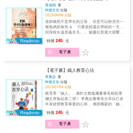
「不誠無物」四字箴言而產生的行動力，成為
感謝，還有滿滿因為被理解、被重視而成為更
情緒失控、班級霸凌、家庭失能的孩子，該如
➢把握好每個成長的細節，才能在學習上更往
與描繪。 ◎詳實的記錄下關於不同蔬果種植的
子可以勇敢地爭論。 ‧孩子們互相牽制與防衛的
黃淑娟
著
她玩在教學，樂於陪伴的大力量。
好的人的美好力量。 & 好評推薦 & ◎台灣大
何化解心鎖，種下愛和善根？ ․渴望被愛，卻
前。把缺點變成優點，把優點變成頂點，那是
時報文化
出版
過程、各式物品如何廢物利用。 ◎內容主題緊
過程中，喚醒了隱藏在心底的好勝心，自然而
學 趙治宇教授 ◎點亮生命教育理事長／復興
像刺蝟般與同學相處的阿辰，將缺點翻轉成亮
2023/08/08 出版
成長的關鍵，也是成為頂尖的關鍵。 ➢一切都
扣SDGs相關議題，落實生活中SDGs的應用。
然開始學習。 ‧想培養稍微有些落後的孩子，要
高中前校長 劉桂光 ◎學生家長 小林加繪子
點，如今成為出色的斜槓青年 ․得自賺生活費
是最好的安排，你要走過去才能明白。 ➢我不
◎能夠明確的協助父母、師長從種植、生活
靠的也是其他的孩子。 ‧教師和家長若出面阻止
老師雖然不是學生的父母， 但是可以扮演另一
（林嘉慧老師） ◎華人培訓大師 王晴天 ●47
而時常曠課的宗維，卻願意用薪水買蛋糕幫老
想只被喜歡，我還想被尊重。 ➢願過去成為使
中，發現孩子的美好，並同時與孩子一起成
孩子們發生摩擦，紛爭就會減少。但是無條件
種爸媽的角色 & 「只要老師還在學校的一天，
位學生與家長 溫情贊聲 &
師慶祝母親節 ․被同學霸凌而偷竊的小文，現
你溫柔的理由，而非束縛你的牢籠。 ➢人生只
長。
阻止摩擦，孩子們就會變得乖順嗎？ ‧爭吵是展
回母校永遠意義非凡。」 臉書社群廣大迴響、
在靠自己的勞力一步一腳印踏實賺錢 ․幼時被
能活一次，但若方向正確，一次就夠了。 ➢當
現自己並理解對方的過程。家長應該幫忙協調
論壇感動推爆 22則真實的後母班故事 18個帶班
245
父親拋棄、母親中風、隔代教養的小英，從無
Readmoo
特價
元
下即釋，當下即是。 & 本書特色 & ★50個貼近
孩子們之間的爭吵，不讓任何一方處於有利或
又帶心的武功秘笈 20年後母班導師的教育體悟
法控制情緒、被排擠孤立到融入班級，成為全
生活的真實案例，點滴記錄校園生活可能面臨
不利的狀態。 ‧不要禁止孩子們不成熟的異性交
──沒有問題學生，是學生有問題需要協助！ &
班同學願意挺身保護的一份子&hellip;&hellip; &
電子書
的難題，寫下面對青春期孩子各種狀況的解
往，而應該為他們加油打氣。 ‧我們必須要引導
孩子的眼神讓我突然清醒，原來這時候的我跟
這些孩子原本都不受矚目不被期待，卻都在遇
方。 ★35則【良師義有】的溫馨叮嚀，給你勇
孩子，讓孩子在沒有羞恥、焦慮、罪惡感的狀
他的父親沒有兩樣， 只會用動怒處罰的方式來
到淑娟老師後，人生終於轉個彎。 & 溫情順
氣和力量，替你加油打氣，陪你度過低潮與困
態下，願意自然展現自我。 ‧領導力和追隨力並
對待他&hellip;&hellip; & 讓你覺得可惡的孩
毛，把質問變成好奇，將情緒轉為對話契機，
境。 ★47篇【學生悄悄話】的溫情贊聲，除了
沒有哪一方比較優越，兩者必須相互補足。 ‧孩
子，背後必有可憐及無奈之處 面對行為偏差、
【電子書】鐵人教育心法
看見脫序行為背後的原因，聽懂孩子難以言說
感謝，還有滿滿因為被理解、被重視而成為更
子會按照自己的方式長大。 ‧懂得多不是聰明，
情緒失控、班級霸凌、家庭失能的孩子，該如
李萬吉
著
的訊息 身為職業級後母導師的淑娟老師，教過
好的人的美好力量。 & 好評推薦 & ◎台灣大
堅持聽到最後才聰明。 本書特色 ★ 教育現場
何化解心鎖，種下愛和善根？ ․渴望被愛，卻
時報文化
出版
形形色色的孩子，有的行為讓人頭痛，有的成
學 趙治宇教授 ◎點亮生命教育理事長／復興
故事 &times; 神奇教師的適性教育，養成孩子
像刺蝟般與同學相處的阿辰，將缺點翻轉成亮
2023/07/04 出版
績讓人心酸，甚至整個班級百廢待興
高中前校長 劉桂光 ◎學生家長 小林加繪子
的自我認同和最佳模式！ ★ 韓國Brunch與部落
點，如今成為出色的斜槓青年 ․得自賺生活費
教育界「鐵人」，康軒文教集團董事長精彩專
&hellip;&hellip;，但對她而言，沒有問題學生，
（林嘉慧老師） ◎華人培訓大師 王晴天 ●47
格熱門主題，160萬迴響的國小老師課程日誌。
而時常曠課的宗維，卻願意用薪水買蛋糕幫老
欄文章集結第二彈！ 李萬吉董事長分享自己多
而是學生有問題需要協助！也曾年少迷惘的
位學生與家長 溫情贊聲 &
★ 傾聽孩子天賦與慾望，培育擁有無懼失敗的
師慶祝母親節 ․被同學霸凌而偷竊的小文，現
年來經營教育事業的心得， 傳授獨家的「鐵
她，從改變自己的人生到改變學生的人生，努
自尊又具同情心的成熟大人。 專業推薦 王意中
在靠自己的勞力一步一腳印踏實賺錢 ․幼時被
人」教育之道！ & 《鐵人教育心法》是人稱教
力教育著不被體制認定為「好孩子」的學生，
｜王意中心理治療所 所長／臨床心理師 宋怡慧
245
父親拋棄、母親中風、隔代教養的小英，從無
Readmoo
特價
元
育界「鐵人」，康軒文教集團董事長李萬吉的
陪伴他們挺過風暴，也讓她修煉出帶班帶心的
｜新北市丹鳳高中圖書館主任、作家 陳志恆｜
法控制情緒、被排擠孤立到融入班級，成為全
第二本專欄文章集結！本書針對學習、教學、
十八般武藝。書中一則則動人的真實故事，讓
諮商心理師、暢銷作家 趙胤丞｜《小學生高效
班同學願意挺身保護的一份子&hellip;&hellip; &
電子書
教育政策、親子教養、孩子生涯規劃等五大主
我們找到孩子令人束手無策的問題癥結點，也
學習原子習慣》作者 （依首字筆畫排列） &
這些孩子原本都不受矚目不被期待，卻都在遇
題，精心收錄一百篇精彩短文，分享李萬吉董
看見孩子經過適當引導後令人震撼欣慰的正向