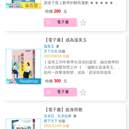
意深遠的故事， 我們看到在他不怕說真話的循
讓孩子愛上數學的離島魔數 ★ ★ ★ ★ ★ ★
金石堂
循善誘下，年輕世代如何長出原力，發揮潛
★ ★ ★ ★ ★ ★ ★ ★ ★ ★ ★ ★ ★ ★ ★ ★
280
特價
元
力， 回扣新課綱自發、互動，共好的原點核
★ ★ 別讓孩子從討厭數學的學生，變成害怕數
心。 讓本書成為青年學子盤點自身能力，朝夢
學的大人 期中考是密室逃脫，期末考玩戶外尋
電子書
想勇敢前行的最佳陪伴之書！
寶， 在小益老師的班上，開學時最討厭數學的
孩子， 期末都將回心轉意，愛上數學，為什
麼？ ★魔力無限，讓孩子愛上數學的神奇教學
法大公開 ★數式展開，「星空star教學法」首
【電子書】成為溫美玉
次完整揭密 ★眾星雲集，為孩子搭建舞臺，人
溫美玉
著
人都是大明星 ★空中學習，居家防疫，數學語
天下文化
出版
言再進化 ★桌遊學堂，不斷電的數學遊戲，我
2022/04/14 出版
們是數學創客 ★謎題解開，趣味數學這樣玩，
▏溫美玉30年教學生涯深刻凝望，融合教學與
鍛鍊邏輯與推理 ★寶藏迷蹤，用密室逃脫學數
人生的溫暖智慧之作 ▏ 「偏鄉女孩溫美玉」，
學，居家防疫也能玩 星空STAR教學法，讓數
如何一路奮進蛻變，成為「資深良師溫美
學隨時隨地，回到最好玩的那一刻！ 本書特色
玉」？ 30年教學修練之路 一個平凡老師的不凡
300
資源短缺也不怕，數學密室的逃脫指南 輕鬆好
Readmoo
特價
元
旅程 她不僅是一個小學老師 她是勇於追求卓
讀不枯燥，沒有難懂的數學原理或過多的教育
越、實現自我的女性 她是溫美玉 「30年來，我
理論， 用真真切切發生在課堂中的溫暖故事，
電子書
總是寫學生、寫家長、寫教學，這次，我終於
傳授讓孩子愛上數學的神奇教學心法！ 1.&& &
要寫我自己。」──溫美玉 一生只愛一件事，一
讓教師輕鬆備課的數學指南： 系統化標記章節
世只做一件事，那便是教學。 曾經，菜鳥老師
重點，對應各個單元的數學魔術與數學桌遊，
管不動四年級學生，全班集體出走。 曾經，教
【電子書】挺身而教
閱讀查找都容易，輕鬆簡單好上手，搭備新課
學挫敗、家長抵制讓她崩潰痛哭。 曾經，她總
安卓亞．札非拉庫
著
綱的創意教學， 營造比體育課更好玩的數學
是以棍子和辱罵高壓控制學生。 曾經，遇到困
親子天下
出版
課，無論是創意教學的新手， 或者非數學主科
境難題她總是拋下學生逃離一切。 30年的探
2021/11/25 出版
的教師，都能輕鬆進入，讓數學變得更精彩！