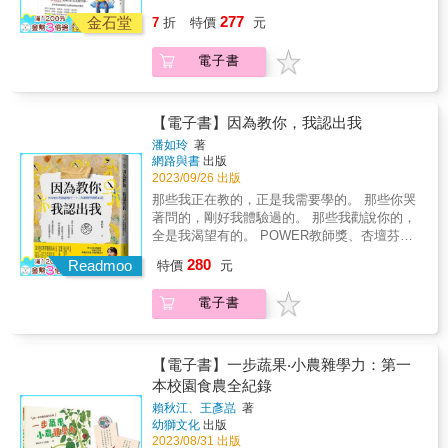
戰 這本書一定可以給你力量，化解迷茫青春的
驅使，不小心就成為這樣的父母。其實，父母
★作者溫暖而療癒的文字，寫給家有考生卻總
作者「宋周鉉」擔任國小班導三十幾年，為了
張祐嘉（楊陽老師）（摘自本書後記）： 很無
277
疑難雜症「不卡關」！ 特別推薦给～教育現場
也很可能帶著自己的「學習創傷」一路走到現
金石堂
7
折
特價
元
是心力交瘁的你！ & 在升學壓力不減反增的今
把在教育現場所觀察到孩子「建立自我認同」
奈的是，我寫進書裡的警世故事，有許多仍是
的你、家有小孩的你、以及，想要找回熱情的
在，一不小心，也造成孩子的「學習創傷」。
日，孩子日復一日埋首課業衝刺 這段尋找自我
和「成長」的時刻傳達給更多關心此議題的家
現在進行式。每天在教室看到類似的事情發
你。 ＊獻給所有在第一線努力的老師們 ＊獻給
唯有父母能先覺察自己的內在焦慮，試著安頓
電子書
的迷茫青春 或衝突、或憤怒、或試探、或挑戰
長，他開始撰寫文章，分享自己的實作領悟與
生，我常想：在這座競逐成績的修羅場上，老
所有夥伴、家長，以及想為自己創造更好未來
自己的心，才能真正靠近孩子，陪孩子好好走
就這樣痛著、狂著、義無反顧地向「不凡大
學習。 在本書中，他將自己近距離與孩子相處
師、學生與家長三方，究竟有誰是贏家？ 期許
的孩子們 教育從不簡單，但你並不孤單，讓我
這段路。 ●蔡淇華（臺中市立惠文高級中學教
人」邁進！ & 書中每一則小故事真實發生在你
的所見所聞，以及對許多學生成長歷程和背景
這本書能幫助家長們避開親子教養的地雷，在
們一起堅持初衷，勇敢發光！ 幫助孩子成為我
師）（摘自本書推薦序）： 懇請關心臺灣教育
我身邊，也是孩子會經歷的人生過程 宗義老師
的觀察，寫成了多篇動人、發人深省的現場故
【電子書】因為教你，我認出我
教養的路上順利、平安。也希望這本書，能幫
們心中共同想要的樣子！ Change for the
與未來的朋友們翻開這本書，一起好好思考，
將十年教育現場的深刻觀察 透過溫暖的故事，
事。你可以看到，他如何&mdash;&mdash; ◆
助在暗夜書桌前逐漸枯萎的同學，得到些許的
潘如玲
著
Better Me! & &ldquo; 如果你想要在你生命中看
臺灣社會及家庭的價值觀是否已扭曲變形？分
觸動心靈深處、喚醒內在真實的渴望 唯有愛與
讓孩子自由進行話題攻防戰，喚醒內在好勝心
療癒。 同學們若有緣讀到此，如果需要幫忙，
網路與書
出版
到奇蹟，你就要成為那個奇蹟 &bdquo; &ldquo;
數值得拿親子關係去換嗎？逼孩子一直
真誠才能交織出信任與情感，孩子才能自信、
◆ 悄悄給予消極學習的孩子，能夠發揮長處的
請一定記得要找可以信賴的友善大人求救，千
2023/09/26 出版
如果熱情能在舞台上被看到，它就值得閃耀
「贏」，但「贏」的盡頭到底在哪裡？或許當
自在地成長！ & 此刻， 不論你是因「為什麼要
機會 ◆ 適度裝傻，讓孩子們自主學會找尋解答
萬不要自己一個人把問題越想越糟。 ●蔡宜芳
那些我正在教的，正是我需要學的。 那些你哭
&bdquo; & 這本書是送給每個付出過熱血青春
我們開始閱讀這本書，因此願意改變沉痾的教
讀書」而心煩迷惘 還是為「僵持的親子關係」
和學習楷模 ◆ 善用衝突，培育同理心和情緒控
（諮商心理師）（摘自本書推薦序）： 這本書
著問的，剛好我體驗過的。 那些我勸說你的，
的夥伴 也許是為期一年考試的夥伴（不管是會
育現狀，我們才能慢慢看見孩子幸福的未來。
而焦急氣餒 或是為「想成為好老師」而天人交
管能力 ◆ 在獎賞、懲罰前，真正理解孩子暴力
的好多地方，都處處重擊我的心！這些案例故
全是我渴望有的。 POWER教師獎、杏壇芬芳
考還是學測，學生、家長、老師都是我們的夥
專家推薦（依姓氏筆劃順序排列）： ●專序推
戰 這本書一定可以給你力量，化解迷茫青春的
行為背後的原因 && & 儘管家長們無不希望自
事如同當頭棒喝，因為，我們都可能被焦慮所
獎、時報文學散文獎首獎得主 第一線教師三十
伴），又或是任何一年期的競賽、表演等，這
薦： 蔡宜芳（諮商心理師） 蔡淇華（臺中市立
280
疑難雜症「不卡關」！ 特別推薦给～教育現場
Readmoo
己的孩子能夠成為恭順有禮、自主學習、交遊
特價
元
驅使，不小心就成為這樣的父母。其實，父母
二年快樂教書極致祕訣 當老師拿掉了過去習以
本書寫下我當老師十年的時間遇到跟家長跟同
惠文高級中學教師） ●聯合推薦： 王文仁（虎
的你、家有小孩的你、以及，想要找回熱情的
廣闊的領導者。然而，宋老師認為，當我們把
也很可能帶著自己的「學習創傷」一路走到現
為常純粹教導者的角色後，自己也會在這種教
學溝通的經驗和結論，有建立團隊的方式、建
尾科大語言中心教授／「文科教授跨域國文學
你。 ＊獻給所有在第一線努力的老師們 ＊獻給
師長的期待強押在孩子身上，不去關注孩子自
電子書
在，一不小心，也造成孩子的「學習創傷」。
育現場不斷的成長，不斷的察覺過去不曾了解
立計畫表、做正確事情的心法等。 & 我以第一
習筆記」粉絲頁） 尚瑞君（暢銷作家／講師）
所有夥伴、家長，以及想為自己創造更好未來
身的天性與慾望，孩子將難以正常成長。 一個
唯有父母能先覺察自己的內在焦慮，試著安頓
過的自己。如玲老師的這本書想要表達的正是
人稱書寫，總共有50個故事，有些是我親身經
洛洛老師（國中教師／作家） 魏瑋志（澤爸／
的孩子們 教育從不簡單，但你並不孤單，讓我
人天生的性格取向不太會改變，大人們所能
自己的心，才能真正靠近孩子，陪孩子好好走
這樣的覺悟，正是所謂的「不誠無物」、「反
歷、有些是我和別人討論、或是聽到非常打動
親職教育講師）
們一起堅持初衷，勇敢發光！ 幫助孩子成為我
做，只有透過孩子的每一滴眼淚、每一個怒
這段路。 ●蔡淇華（臺中市立惠文高級中學教
璞歸真」吧！ ──小野（TMS 創校校長、紙風
我的事情，這些故事分享給學生後得到非常好
【電子書】一步蔬果‧小農雜學力：第一
們心中共同想要的樣子！ Change for the
吼，去引導和理解孩子所遭遇的困境，幫助孩
師）（摘自本書推薦序）： 懇請關心臺灣教育
車文教基金會董事長、作家） 如玲老師就是一
的回饋。 & 最後放上一句我常在課堂上提醒的
本校園食農全紀錄
Better Me! & &ldquo; 如果你想要在你生命中看
子依照所需調整及建立他對自身的自我認同
與未來的朋友們翻開這本書，一起好好思考，
位單純的師者，天不怕地不怕的勇者，為了教
話：「如果你不滿意你現在的生活，一天改變
到奇蹟，你就要成為那個奇蹟 &bdquo; &ldquo;
賴秋江、王彥嵓
著
&mdash;&mdash;如此一來，孩子才能健康地
臺灣社會及家庭的價值觀是否已扭曲變形？分
育向前衝&hellip;&hellip;我從她的書中，看到師
它一點點，一段時間回過頭來看就會有很多不
幼獅文化
出版
如果熱情能在舞台上被看到，它就值得閃耀
成長。 && & ◤ 正視天賦與慾望，打造「不」
數值得拿親子關係去換嗎？逼孩子一直
者的光輝與智慧。 ──陳勇延（國立中興大學附
同。」做自己從來都不是自私，要求別人照著
2023/08/31 出版
&bdquo; & 這本書是送給每個付出過熱血青春
養育聽話乖小孩的世界 無視孩子的慾望，會讓
「贏」，但「贏」的盡頭到底在哪裡？或許當