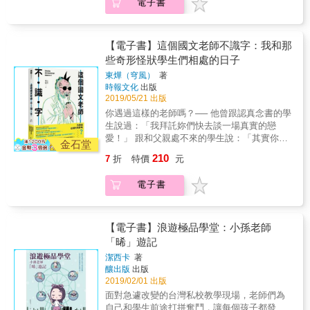
愛情、夢想等人生奧祕。
電子書
是活得不耐煩了？」 & 反正苦口婆心沒有用，
總能在制式的成績表現之外，獨具慧眼地看見
幾句髒話學生可能還聽得進去， 30篇老師與學
孩子的天賦，並給予高度肯定。這大大鼓舞著
生你來我往的真實案例，如有雷同，就是真
孩子，讓孩子在跌跤時，仍有力量奮起；在失
的。 & 偶爾，學校裡會有幾個學生來找我，想
意時，不失去心中的微光與溫暖，甚至願意去
【電子書】這個國文老師不識字：我和那
問某幾個字怎麼寫。 不管知不知道，通常我都
走那稀少人踏上的人生路，而無限地成就自
些奇形怪狀學生們相處的日子
會先回答「我不知道」。 因為我想教你的，從
己。
東燁（穹風）
著
來都不只是國文而已。 & 暢銷作家東燁（穹
時報文化
出版
風），除了小說家的身分， 他同時還是幼保科
2019/05/21 出版
的導師──游老師 這些年，他在偏鄉高職任教，
你遇過這樣的老師嗎？── 他曾跟認真念書的學
面對數百個「中二」學生， 他總是用「奇形怪
生說過：「我拜託妳們快去談一場真實的戀
狀」來形容自己的學生， 他們各有各的個性、
愛！」 跟和父親處不來的學生說：「其實你只
各有各的麻煩、各有各的讓人忍不住出手相揍
金石堂
要一天演好十分鐘的好兒子就夠了。」 面對在
&hellip;&hellip; 最終卻還是被歸類為不得不牽
210
7
折
特價
元
園遊會烙人嗆聲的學生，他的反應是：「XX的
絆的「孽緣」， 畢竟他是游老師， 那個不論是
我都還沒死，妳就給我找一堆人來胡鬧，是不
外校混混來找麻煩、和家長關係不佳、失戀想
電子書
是活得不耐煩了？」 & 反正苦口婆心沒有用，
哭訴， 都會第一個被想起的游老師。 & 「老師
幾句髒話學生可能還聽得進去， 30篇老師與學
會直接寫給你的字，通常你最後都不會記得；
生你來我往的真實案例，如有雷同，就是真
你自己發自內心想去學會的字，那才是你的朋
的。 & 偶爾，學校裡會有幾個學生來找我，想
【電子書】浪遊極品學堂：小孫老師
友。」
問某幾個字怎麼寫。 不管知不知道，通常我都
「晞」遊記
會先回答「我不知道」。 因為我想教你的，從
潔西卡
著
來都不只是國文而已。 & 暢銷作家東燁（穹
釀出版
出版
風），除了小說家的身分， 他同時還是幼保科
2019/02/01 出版
的導師──游老師 這些年，他在偏鄉高職任教，
面對急遽改變的台灣私校教學現場，老師們為
面對數百個「中二」學生， 他總是用「奇形怪
自己和學生前途打拼奮鬥，讓每個孩子都發