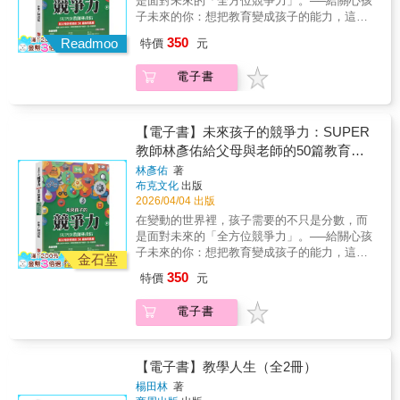
是面對未來的「全方位競爭力」。──給關心孩
界、著作權的歸屬，現代教師的焦慮往往源於
子未來的你：想把教育變成孩子的能力，這一
對法規的不了解。本書將帶領大家深入拆解校
本就夠用。本書從教室與家庭出發，拆解七大
350
園最常見的法律雷區，透過實戰思維、法律判
Readmoo
特價
元
關鍵能力：國際力：從台灣出發、放眼世界，
例告訴你：哪些事該做、哪些事不能做、哪些
理解趨勢與機會。素養力：在生活情境中學思
責任不該自己扛！只要看清法律框架，就能停
電子書
考，跨域連結，走向社會參與。生活力：打開
止無謂的害怕和擔憂。 【6大邏輯建立保護
五感、走入戶外，讓日常成為活教材。自學
傘】★法律與教育的關係★教師的法律義務★
力：建立閱讀與筆記策略，在自律中養成深度
校園內的人際思維★性別思維的轉變★校園著
學習。溫柔力：在競賽與合作中學會安慰、欣
【電子書】未來孩子的競爭力：SUPER
作權★教育現場實戰經驗 【校園法律生存4大
賞與每個人都有舞台。 數位力：善用工具、化
教師林彥佑給父母與老師的50篇教育思
要領】• 釐清義務邊界：從《教師法》到《教師
繁為簡，從使用者走向解決者。 每章附「親子
維
輔導與管教學生辦法注意事項》，看清責任清
林彥佑
著
互動：彥佑這樣玩」，把觀念變成行動方案，
布克文化
出版
單，不再為不屬於你的責任背鍋。• 實戰判例解
今日就能在家或班級實作。 ▶▶▶本書賣點
2026/04/04 出版
析：透過47個真實校園案例（如兼職、學生衝
SUPER教師林彥佑集結50篇教育思維，聚焦六
突、性別事件、著作權），把法條變成具體的
在變動的世界裡，孩子需要的不只是分數，而
大未來能力，提供父母與老師立即可用的教養
應對策略。• 舉證自保術：掌握「輔導紀錄」與
是面對未來的「全方位競爭力」。──給關心孩
與教學方法。▶▶▶本書特色從家庭與教室真
「錄音影」的法律眉角。輔導沒留下紀錄，在
子未來的你：想把教育變成孩子的能力，這一
實情境出發，結合理念、案例、思考題與互動
金石堂
法律面前等同沒發生過！• 拿回主導權：老師必
本就夠用。本書從教室與家庭出發，拆解七大
任務，讓教育觀念真正落實為日常行動。
350
特價
元
須同時面對家長、學校、同事，用專業與法規
關鍵能力：國際力：從台灣出發、放眼世界，
▶▶▶真誠推薦(依筆畫順序排列推薦)何能裕｜
找回安心教學的尊嚴。 【熱情推薦】◎當老師
理解趨勢與機會。素養力：在生活情境中學思
溫世仁文教基金會執行董事沈雅琪｜神老師、
電子書
能夠理解法律、程序與教育目的之間的關係，
考，跨域連結，走向社會參與。生活力：打開
資深教師林怡辰｜閱讀推廣人、教師洪琮琪｜
我們不只是在保護自己，而是在為教室裡的每
五感、走入戶外，讓日常成為活教材。自學
高雄市林園國小校長專業想｜自由講師陳彥豐
一個孩子，撐起一個更公平、更安全的成長空
力：建立閱讀與筆記策略，在自律中養成深度
｜馬來西亞半畝天光創辦人陳盈儒｜麗澤品格
間。──李郁璇／高雄市新光國小教師◎老師們
學習。溫柔力：在競賽與合作中學會安慰、欣
【電子書】教學人生（全2冊）
實驗教育、台灣實驗教育聯盟南部辦公室執行
別再只憑感覺教學了，我們得建立起法律思
賞與每個人都有舞台。 數位力：善用工具、化
長彭仁星｜苗栗縣永貞國小教務主任蔡淇華｜
楊田林
著
維。理解法律的目的，不是為了消極保命，進
繁為簡，從使用者走向解決者。 每章附「親子