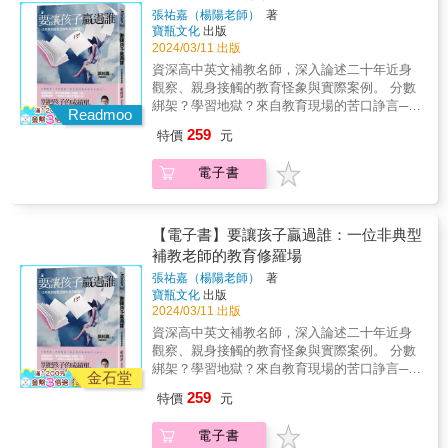
一份任務單，為的就是讓大人、小孩，一起來
為什麼彼此不再信任、衝突不斷？ ■來到學校
都放下情緒，先同理對方，並用釋出善意的正
張祐嘉（楊陽老師）
著
已和孩子、和學生家長、和社區融合，形成一
回顧所閱讀的內容，動動筆也動動腦，看看自
的憂愁媽媽：「老師，我家小孩在學校被霸
向的語言，來代替對彼此的指責，也才有機會
寶瓶文化
出版
起成長的一個小社會體系。&hellip;&hellip;讓我
己研讀了多少。總之，孩子的競爭力是不能等
凌！」 ■心急的家長：「我的LINE被老師封鎖
釐清真相、妥適處理，否則最痛苦的終究是孩
2024/03/11 出版
們也做一個樂在工作中又更能增長工作效率的
的，尤其在時代快速變遷的情況下。身為教
了？我可以直接問老師：『為什麼要封鎖我
子。 六個面向，解決棘手的親師衝突；讓每個
資深高中英文補教名師，深入論述二十年近身
教師。」&mdash;鄭端容（國寶級校長、台灣
師，也身為作者，筆者除了肯定書中的價值觀
嗎？』」 ■憤怒的家長：「為什麼我好好的一
家長都成為孩子的「教育合夥人」 蘇老師曾認
觀察、親身接觸的教育怪象與實際案例。 分數
「開放教育」領航者） 「從杜老師的教學行止
之外，更期待這樣的教育理念，可以像種子一
個孩子去上學，卻受傷回來？」 ■焦慮的媽
為「沒關係，你家長不教，我來教！」，但孩
綁架？學習地獄？來自教育現場的苦口諍言──
或許真能體會出來：就像大海是海浪的真相，
般，分享給更多師長，讓您們的孩子，更具未
媽：「為什麼這次上課進度這麼慢？為什麼沒
Readmoo
子的問題源自他們的生活環境，若沒有家長協
別把孩子的成績單， 當成自己的成績單。 ●聯
生命才是學習的真相，而用生命引領那些個年
來競爭力!
多留時間幫孩子做考前複習？」 親師衝突，孩
259
特價
元
助、配合，老師很難一個人拉住往深淵下墜的
合推薦：國中教師、高中教師、大學教授、諮
輕的生命才是學習破繭的良方！」&mdash;林
子是夾縫中最無辜的犧牲品 每個孩子都是父母
孩子。因此除了從溫暖同理等六個能避免親師
商心理師、親子教養作家、親職教育講師。 ／
文虎（ 台灣家長教育聯盟副理事長） 「用自己
最珍視的，而當孩子在學校的學習狀況、人際
電子書
衝突的核心精準切入外，蘇老師更在本書提供
教育部統計，學生自殺通報五年飆升八倍， 補
的方式將生命的感動流露出來。可能是在學校
關係出現問題，甚至被霸凌，父母往往心急如
最能避免親師衝突的關鍵，也就是建立親師間
習班前線，一班有近三成孩子看身心科。 手機
的櫻花樹下、廟口、或家裡的庭院，在一個可
焚地找上老師，但常說不到幾句話，就演變成
的信任感，才能真正減少親師衝突。 ★本書特
成癮、學生過勞、動力喪失、神童焦慮、比較
以串起大家共同回憶和感動的地方，一邊說一
爭執與衝突。 任教20多年，同時也是家長的蘇
色： ◎林怡辰（資深教師；閱讀推廣人）、洪
成癮、成績競逐、優秀標籤、 否定標籤、自我
【電子書】要讓孩子贏過誰：一位非典型
邊唱，做一個個人生命的展現。誠如杜老師在
明進老師，即使教學高度獲得認同，但也被家
仲清（臨床心理師）、葉丙成（台大電機系教
貶低、挑剔教養、偏心悲劇、溝通斷裂、選組
『水源生活卡片』中所言：『用去年的心得，
補教老師的教育修羅場
長投訴過。蘇老師認為當親師有衝突，請彼此
授）、黃瑽寧（黃瑽寧醫師健康講堂）、溫美
迷思、羞辱創傷&hellip;&hellip; 比起擔憂成績
過今年的日子。』『回到自己，走向一路的春
都放下情緒，先同理對方，並用釋出善意的正
張祐嘉（楊陽老師）
著
玉（溫美玉科技作文創始人）、館長小編彭冠
問題，更重要的是探究在成績背後， 究竟是
夏秋冬。』&mdash;黃淑文（心靈作家） 「把
向的語言，來代替對彼此的指責，也才有機會
寶瓶文化
出版
綸（《療心圖書館》作者）、羅怡君（親職溝
「什麼」讓孩子出了問題。 ／ ●母親持刀威脅
孩子種回來。這個孩子不是別人，就是你自己
釐清真相、妥適處理，否則最痛苦的終究是孩
2024/03/11 出版
通作家與講師；「K歌Su房」主持人）齊聲推
兒子「不考醫科，我就跟你同歸於盡」；少年
內在的小孩！把孩子們種回來，也就是把自己
子。 六個面向，解決棘手的親師衝突；讓每個
資深高中英文補教名師，深入論述二十年近身
薦（依姓氏筆劃順序排列） ◎我曾經看過內心
意圖舉刀自刎，最後一名的他，父親在成績單
種回來！」&mdash;杜守正 &
家長都成為孩子的「教育合夥人」 蘇老師曾認
觀察、親身接觸的教育怪象與實際案例。 分數
受傷的老師，黯然地說：「反正就兩年，我用
大大寫下「丟臉」兩個字。 ●學霸考全校第
為「沒關係，你家長不教，我來教！」，但孩
綁架？學習地獄？來自教育現場的苦口諍言──
最低的標準來帶你的孩子就好。」甚至有些認
二，母親埋怨補習班沒教好，害孩子沒拿第
金石堂
子的問題源自他們的生活環境，若沒有家長協
別把孩子的成績單， 當成自己的成績單。 ●聯
真的老師，申請提早退休，遠離傷心地。 我也
一；女孩考三十八分，進步了十分，爸媽罵她
259
特價
元
助、配合，老師很難一個人拉住往深淵下墜的
合推薦：國中教師、高中教師、大學教授、諮
曾聽過原本高度支持老師的家長，因為不斷收
是賠錢貨、只配睡垃圾桶。 ●父親極力栽培、
孩子。因此除了從溫暖同理等六個能避免親師
商心理師、親子教養作家、親職教育講師。 ／
到老師對孩子情緒性的責備，與老師的關係變
跳級補習的小神童，有天失控地對爸爸大吼：
電子書
衝突的核心精準切入外，蘇老師更在本書提供
教育部統計，學生自殺通報五年飆升八倍， 補
得疏遠，甚至變成對立面。 這對於夾在中間的
「我要殺了你！」 ●在校受挫、補習壓迫，回