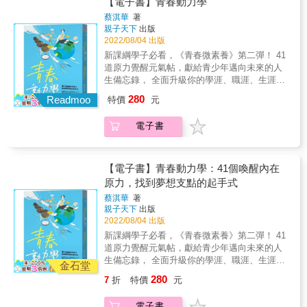
樣， 讓我教的孩子們，相信自己能找尋到發光
【電子書】青春動力學
生幸福的老師！ ●喚醒孩子的「同理心」 觀察
十年的教學經驗， 陪伴同學一起在生活中，一
的舞台。 這就是我最重要的教育信念與初衷。
到班上有個學生遭全班排擠，他告訴全班：
蔡淇華
著
起看見數學的語言，從數學裡探索人生哲學。
人生第一回班親會的前一晚，我苦思著該怎麼
親子天下
出版
「你們不用當他的朋友，但可以用對同學的方
讓不擅長數學考科的人，也能體會如何運用數
讓家長信任第一次帶班的我。煩惱到最後，突
2022/08/04 出版
式和他相處，讓他長大後回想起來會說：『我
學思維， 抓住切入問題的嶄新視角， 為人生闖
然領悟了，或許解答不應該在我身上，因為
們班對我很好，他們把我當同學。』」 即使無
新課綱學子必看，《青春微素養》第二彈！ 41
出更獨特的定義！ ↗人生的一切困擾，數學都
「孩子」才是解答！ 我要讓孩子們知道，在教
法喜歡一個人，但至少可以包容與體貼。 ●為
道原力覺醒元氣帖，獻給青少年邁向未來的人
會給你答案！ 數學是一種精煉的語言； 人生的
室中，有一位願意傾聽、願意支持、願意陪他
孩子準備「傾聽」的耳朵 僅遇見四次、情緒狀
生備忘錄， 全面升級你的學涯、職涯、生涯，
困惑，它都能提供解方。 再給數學一次機會
們一起想辦法的大人在。 我要始終帶著這股菜
況嚴重的學生，五年後竟仍記得他。只因這孩
為你的夢想開外掛！ & 在人人都可以是自媒體
吧！ 這次就讓光文老師帶領你： 拆解定理符
280
鳥般的熱情，成為不斷給學生們愛與溫暖的大
Readmoo
特價
元
子失控時，他聽見烈焰下的憂懼與無助，靜靜
的時代，你知道「網紅力」也可以是「學習歷
號，跳脫思考框架， 從生活裡體會數學思維，
人。 我是黃俊堯，一位國小老師，請多多指
地陪在身旁，說：「老師是來幫你的。」 被老
程檔案」的一環嗎？ 在疫情影響全世界，線上
在數學中洞見生命課題，用嶄新視角定義人
教！  一位帶班經驗如白紙的老師，遇上白紙
電子書
師溫柔地對待，是每一個孩子的渴望。 ●給孩
上課成為學校日常，你擁有「遠距力」的六個
生。
般的孩子們── 原本認定「我們就是爛」的班
子與眾不同的「陪伴」 他為中年級孩子舉行了
自學好習慣嗎？ 如何培養「溝通力」可以面面
級，漸漸長出自尊； 全班嫌惡一個同學的心態
為期七天、足足延續兩年的「畢業活動」，讓
俱到？ 如何從小細節擦亮自己「品牌力」？ 如
轉變了，開始學習體諒。 年輕的創意加活力，
道別除了難過、不捨，更有一種深刻動人的豐
何借鏡艾森豪法則，推升並實現「夢想
【電子書】青春動力學：41個喚醒內在
用心實踐「因材施教」， 他的夢想是成為讓學
美。 他跟六年級學生比賽期中考，卻慘敗而遭
力」？⋯⋯ & 台中市惠文高中圖書館主人，青
原力，找到夢想支點的起手式
生幸福的老師！ ●喚醒孩子的「同理心」 觀察
恥笑！但比起老師的面子，他更在乎的是啟動
少年的生命導師蔡淇華主任， 沒有光鮮亮麗的
到班上有個學生遭全班排擠，他告訴全班：
蔡淇華
著
了孩子的「學習動機」。 資歷六年的國小老師
學歷加持，大學畢業後曾在工廠、商業界歷
親子天下
出版
「你們不用當他的朋友，但可以用對同學的方
黃俊堯坦率地分享教學現場的挑戰，以及身為
練， 從社會走進校園的淇華老師，早已在他的
2022/08/04 出版
式和他相處，讓他長大後回想起來會說：『我
老師無與倫比的感動。 他用小孩的純摯心靈親
課堂與社團中，落實了跨域素養學習， & 累積
們班對我很好，他們把我當同學。』」 即使無
新課綱學子必看，《青春微素養》第二彈！ 41
近學生，擦淨他們蒙塵的亮點。初為人師的天
三十餘年教學現場的體悟與經驗，具體回應大
法喜歡一個人，但至少可以包容與體貼。 ●為
道原力覺醒元氣帖，獻給青少年邁向未來的人
真爛漫，也正是令人感到希望滿懷、最應珍視
環境不斷拋出的各種挑戰， 繼《青春微素養：
孩子準備「傾聽」的耳朵 僅遇見四次、情緒狀
生備忘錄， 全面升級你的學涯、職涯、生涯，
的教育初衷。 無力的困惑與挫折、被激怒而險
36個通往更理想自己的基本功》引發廣大迴響
金石堂
況嚴重的學生，五年後竟仍記得他。只因這孩
為你的夢想開外掛！ & 在人人都可以是自媒體
些理智斷線、心慌不安的自我質疑，當然都
後， 再次歸納出鼓舞人心的41道內在原力， 邀
280
7
折
特價
元
子失控時，他聽見烈焰下的憂懼與無助，靜靜
的時代，你知道「網紅力」也可以是「學習歷
有。但他仍時時喜悅地高喊：「當老師真是太
請青年學子再次盤點自身基本功， 為理想裝上
地陪在身旁，說：「老師是來幫你的。」 被老
程檔案」的一環嗎？ 在疫情影響全世界，線上
棒了呀！」 本書特色： ●年輕老師是教育的活
引擎，讓夢想不再遙遠！ & 喚醒內在原力，找
電子書