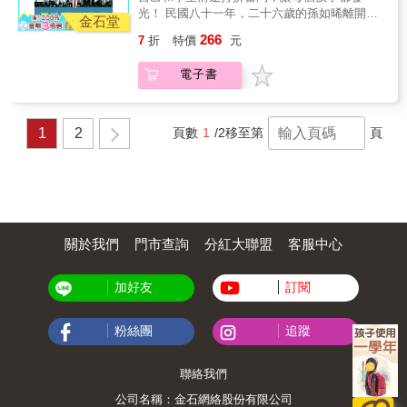
狀」來形容自己的學生， 他們各有各的個性、
光！ 民國八十一年，二十六歲的孫如晞離開待
各有各的麻煩、各有各的讓人忍不住出手相揍
金石堂
了四年的新聞業，正式開始教書生涯。夏山高
&hellip;&hellip; 最終卻還是被歸類為不得不牽
266
7
折
特價
元
工是桃園的工科職業學校，堪稱私立學校模
絆的「孽緣」， 畢竟他是游老師， 那個不論是
範，升學率高，加上交通便利，每年招收新生
外校混混來找麻煩、和家長關係不佳、失戀想
電子書
都很快額滿。 二十多年來，孫如晞面臨急遽改
哭訴， 都會第一個被想起的游老師。 & 「老師
變的台灣私校教學現場，除了少子化大勢而招
會直接寫給你的字，通常你最後都不會記得；
生不易，教改鬆綁及不斷更新的課綱和教育策
你自己發自內心想去學會的字，那才是你的朋
略，代表她必須與時俱進，為自己職場生涯，
1
2
頁數
1
/2
移至第
頁
友。」
也為學生前途而打拼奮鬥。 孫如晞與學生的故
事，無疑是台灣社會的小縮影，見證了教育、
家庭、價值觀的轉變。讓我們跟著夏山高工有
笑、有淚的故事，一同咀嚼「十年樹木，百年
樹人」的教育與生命意涵吧！ &
關於我們
門市查詢
分紅大聯盟
客服中心
加好友
訂閱
粉絲團
追蹤
聯絡我們
公司名稱：金石網絡股份有限公司