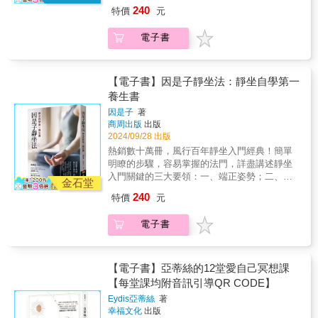
守重心；三、自然呼吸。搭配實作練習引導，
240
特價
元
心理師專業導讀，超越宗教，不限性別、地
點、年齡，在家就能輕鬆自學，感受身心自我
電子書
療癒的妙不可言之境。&融合儒佛道家養生智
慧，歷久彌新的保健延齡必備指南。&《因是子
靜坐養生法》，常州蔣維喬著。若有願習靜坐
者，可閱此書。又，若有被人誘惑誤入歧路
【電子書】因是子靜坐法：靜坐自學第一
者，宜速勸其閱此書以糾正之。
養生書
&mdash;&mdash;弘一法師&在無書可資遵循的
因是子
著
時候，比較普遍為人所樂道的，便是蔣維喬先
商周出版
出版
生所著的《因是子靜坐法》。《因是子靜坐
2024/09/28 出版
法》是他學習靜坐的反應實錄，可以貢獻給大
熱銷數十萬冊，風行百年靜坐入門經典！簡單
家做參考。&mdash;&mdash;南懷瑾& 靜坐
明瞭的步驟，容易掌握的法門，詳盡講述靜坐
受到醫學與科學的肯定，被認為是一種心與腦
入門關鍵的三大要領：一、端正姿勢；二、意
的鍛鍊，能夠影響自主神經和內分泌系統，可
金石堂
守重心；三、自然呼吸。搭配實作練習引導，
以放鬆身體狀態、改善身體機能。對現代人來
240
特價
元
心理師專業導讀，超越宗教，不限性別、地
說，靜坐也是一種不花錢就能輕鬆進行的身體
點、年齡，在家就能輕鬆自學，感受身心自我
活動，因此風行全球，廣受歡迎。然而你或許
電子書
療癒的妙不可言之境。&融合儒佛道家養生智
會懷疑，靜坐真有這麼簡單？在家就能實行？
慧，歷久彌新的保健延齡必備指南。&《因是子
到底要怎麼「坐」，才能達到最好的功效？過
靜坐養生法》，常州蔣維喬著。若有願習靜坐
程中所出現的各種反應，又該如何應對？
者，可閱此書。又，若有被人誘惑誤入歧路
【電子書】亞蒂絲的12堂愛自己冥想課
《因是子靜坐法》是民國初年，由商務印書館
者，宜速勸其閱此書以糾正之。
【每堂課均附音訊引導QR CODE】
編輯蔣維喬所撰寫而成的靜坐書籍。最初連載
&mdash;&mdash;弘一法師&在無書可資遵循的
於《學生雜誌》，內容將傳統儒、佛、道家等
Eydis亞蒂絲
著
時候，比較普遍為人所樂道的，便是蔣維喬先
靜坐知識，與現代的健康概念相結合，並詳細
幸福文化
出版
生所著的《因是子靜坐法》。《因是子靜坐