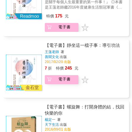
直言之後，臉色乍紅乍白的被他說得瞠目伸
到圓滿的人生，讓身、心、靈全面昇華的竅
是關乎每個人生最重要的第一件事！』 ◎本書
丹田，再從丹田處緩緩地由兩鼻孔出去
傳，在未來台灣之前，也曾經感嘆人生短促如
慣稍稍做了一些調整，現代人，你要叫他一天
舌，還以為碰到了活神仙&hellip;&hellip; 我在
訣！
是王薀老師繼2016年度健康生活類冠軍書《靜
&hellip;&hellip;如此實行多次之後，對這個毛病
浮雲朝露，因此一有空閒便效法頭陀一般雲水
當中抽出一兩個鐘頭專心靜坐，這是很困難的
軍中原本就是跆拳道教練，也有黑帶三段的資
坐&mdash;這一檔子事》後，又一最新實用功
是有幫助的。」 「師尊很懇切慈藹地邊講解邊
走訪十方。據他所說，曾經在廣東、羅浮值遇
175
事情&hellip;&hellip;靜坐，我個人的看法重點並
Readmoo
格，但因為一段時間沒有好好地照顧身體，以
特價
元
法力作！失傳已久的經典再現！再度踏足古人
實際操作給同道學習，師尊說這套功夫原是山
一苦行老道，傳授他龍行蛇步，苦行老道要他
不是落在雙盤可以盤多久，脊椎可以撐多久，
致患了不好醫治的痼疾，後來退休之後遇到了
修道的世界！ ◎本書一次揭露許多獨門養生功
上道人早晚課靜坐時輔助的體功，原本的動作
每天早上到他所居茅棚，起初要汪老在褲襠和
腰桿可以挺多久，這些都是身體方面的功夫，
一位老中醫和我有緣，於是一邊治病，一邊便
電子書
法，搭配簡單易學的圖文及網路影片教學，讓
更多，後來師尊把它改良為簡單的幾個動作，
左右腰間兩側各懸掛三副重約六十斤之圓形鐵
只要有耐力、有時間和意願都可以達到，但
和老中醫結上了甚深的師徒之緣，他原來傳授
您可以一次全部學會！ & ◎實修教學影片多達
配合吐納調息，活動筋骨，不讓八脈淤滯。初
球，呈馬步姿態，仿龍行蛇步&hellip;&hellip;
是，現在愈來愈少人去注意到打坐的功夫重要
我靜坐，沒想到我運氣好，瞎貓碰到死耗子，
十餘部，無私大公開！部份收錄於Youtube平
階靜坐的同道可以於上座或下座配合動靜兩宜
苦行老道曾經對汪老透露說：「每個修道人辦
的還是在心性。」 ◎千金也換不到，獨門養生
靜坐不到三個月就引發了氣動，老中醫說我和
台！ ◎透過一步步的詳盡解說，帶領讀者進入
的功夫，對於養生、煉氣、調神、補精、化氣
【電子書】靜坐這一檔子事：導引功法
道的法門各自不同，只管自己一路修去，才會
密訣讓你知道。 「你睡覺的時候，記住，不要
修道有緣，於是就點化我他在崆峒派所學簡易
靜坐及氣功的奧妙境界！ ◎萬人引頸期盼！作
應該有它的助緣。」 ◎古代名人都為之瘋狂的
有水落石出的一天。我的方法主要在於採清去
王薀老師
著
緊閉所有的窗戶，要留著幾道窗，讓空氣進得
呼吸導引的竅訣&hellip;&hellip; ◎道學家傳半
者無私公開獨家修行心路歷程及養生訣竅，每
養生潮流！ 「蘇東坡經常告訴他身邊的人，睡
濁，所以你和我多年之間，可否看我橫陳臥榻
善聞文化
出版
來，睡前可以端坐在床沿，雙手不拘自然擺放
師半友汪老居士 汪老居士是早期在一家專門出
天只要十五分鐘，即能得知最適合現代人的獨
得好、吃得好、多勞動，心中無物便是世俗人
過？為何？理由很簡單，吾人所吃五穀雜糧混
2017/02/20 出版
在膝蓋上，舌抵上顎，如此調息，幾近舒服的
道家書籍的出版社，所認識的一位在家潛修老
家導引秘訣！ 本書內容主要講導引功法，導引
修道無上之妙寶，碰到有緣的人，他也不吝把
雜之物，入喉之後無不成糞，若再不從穀道排
245
7
折
特價
元
狀態時，再用力從鼻子吸收新鮮的氣息，送入
道，據他所說，他的道功原始於家學祖輩所
也就是現代人所稱的氣功等等。作者年少時遍
他自己從道家所學的養生導引之術傳授他人，
泄，久之就成戕害，所以我傳授給你的龜鶴吐
丹田，再從丹田處緩緩地由兩鼻孔出去
傳，在未來台灣之前，也曾經感嘆人生短促如
訪道家師父，學習了近二十種如何導引、調息
例如道家的八段錦、十二長生沐浴導引術、五
納，目的就在此處。數十年來，我無日不走，
&hellip;&hellip;如此實行多次之後，對這個毛病
電子書
浮雲朝露，因此一有空閒便效法頭陀一般雲水
和吐納的方法，並研讀無數相關的古代經典，
行運行周身法等等，都是蘇東坡日日自己在操
在走化之中，所有的氣脈自行通達，所有一切
是有幫助的。」 「師尊很懇切慈藹地邊講解邊
走訪十方。據他所說，曾經在廣東、羅浮值遇
如《道德經》、《參同契》、《悟真篇》、
金石堂
做的養生法。」 「《傳習錄》裡邊大部分所收
痼疾自然消融，所有丹法亦在行走中成就⋯⋯
實際操作給同道學習，師尊說這套功夫原是山
一苦行老道，傳授他龍行蛇步，苦行老道要他
《黃庭經》等等和體悟師父、師尊的語錄及口
錄的都是王陽明藉由平日和門生或往來的同好
本書特色 暢銷國內外的靜坐這一檔子事系列，
上道人早晚課靜坐時輔助的體功，原本的動作
每天早上到他所居茅棚，起初要汪老在褲襠和
訣，歷經數十年實修實證，深刻體悟師父師尊
所訴說的心語，極具有參考價值，特別是學習
抗疫保養身心健康最新力作！ 如傳奇故事般的
更多，後來師尊把它改良為簡單的幾個動作，
左右腰間兩側各懸掛三副重約六十斤之圓形鐵
的密傳語錄口訣以及古代經典之中的無盡深
道家、靜坐若能夠熟讀此書，對於心性絕對會
內容，卻包含最適合現代人的養生智慧！ 以清
配合吐納調息，活動筋骨，不讓八脈淤滯。初
球，呈馬步姿態，仿龍行蛇步&hellip;&hellip;
【電子書】螺旋舞：打開身體的結，找回
意，終得珍貴稀世的養生心得成果。 作者娓娓
有莫大的助益。吾人靜坐之所以無法得靜，最
楚明瞭的功法圖說，讓每個人都能輕易上手！
階靜坐的同道可以於上座或下座配合動靜兩宜
苦行老道曾經對汪老透露說：「每個修道人辦
快樂的你
道來一生尋師遇法的傳奇經歷，不僅帶領我們
重要是在於內心無法獲得平靜，對於外境又無
不需任何花費及準備，隨時隨地都可以輕鬆開
的功夫，對於養生、煉氣、調神、補精、化氣
道的法門各自不同，只管自己一路修去，才會
再度踏足古人修道的世界，更首度公開私傳精
法去除誘惑，因此性和命始終無法融一，尤其
始練習！
楊定一
著
應該有它的助緣。」 ◎古代名人都為之瘋狂的
有水落石出的一天。我的方法主要在於採清去
髓導引功法，其中珍貴密要竅訣盡納其中。 作
是前面我們有探討到的『慎獨』，王陽明更有
天下生活
出版
養生潮流！ 「蘇東坡經常告訴他身邊的人，睡
濁，所以你和我多年之間，可否看我橫陳臥榻
者所謂，導引煉氣首在於讓自己的呼吸反覆進
2016/09/01 出版
其獨特的主張與傳述。」 ◎找回現代人失去的