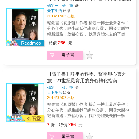
慧，性命雙修。 & 真正的心放鬆就如同雁過寒
驗，總集出最能平衡現代人身心靈的竅訣！找
何目的，不需要挑戰極限，單純找回快樂與健
的瑜伽、也像動態的靜坐。 從學習到享受：沒
潭無聲息，船過長江無水痕，語默動靜都是一
楊定一、楊元寧
著
回現代人失落的能量，重拾自我療癒的養生智
康。從動再到不動：透過動，達到不動；從沒
有任何目的，不需要挑戰極限，單純找回快樂
天下生活
出版
片安然，一個靜坐的人真正地入靜時，他的境
慧。 ★本書一次揭露許多獨門養生功法，搭配
有規則，找到規則；從沒有規律，找到規律；
2014/07/02 出版
與健康。 從動再到不動：透過動，達到不動；
界恍如在千萬人之中無熟識一人般，於紅塵萬
簡單易學的圖文及免費實修教學影片，讓您可
從舞動中，找回內心的寧靜。隨書附贈一張
從沒有規則，找到規則；從沒有規律，找到規
事紛擾中一塵不染，動和靜對他而言都是一樣
暢銷書《真原醫》作者 楊定一博士最新著作！
以一次全部學會！
《螺旋舞》全部生命App百元折扣卡歡迎至全部
律；從舞動中，找回內心的寧靜。 & 【楊定一
的，這個是真正的放鬆時才有辦法進入的境
分心年代，靜坐讓我們訓練心靈， 開發大腦神
生命APP購課平台購買《螺旋舞》線上課程搭
書房】書系簡介 人的健康，身、心、靈從來沒
界。 & 這是一本闡述道家靜坐的實練手冊，也
經新迴路，放鬆心智， 找回身體失去的平衡，
配本書實作練習，購課前請先下載全部生命
有分開過。「楊定一書房」全部生命系列，便
是一本修身養性的力作。本書所述及的靜坐和
重尋健康。安住於當下。 一個父親和女兒共同
APP，可免費聽74場讀書會。
266
Readmoo
特價
元
是站在全人健康的角度，重新整合從古到今、
一般坊間的靜坐不僅迥異，獨門心法更是作者
的探險之旅，透過靜坐尋找到人生的意義 這是
世界各地的健康法門與哲學系統，用現代的語
自少年學道的經驗傳承實錄，實修實證，功夫
一趟自我發現的旅程，用開放的心態，就能全
電子書
言重新表達，幫助你我活出全部的生命潛能。
了得。 & 有鑑於身心契合的重要，更基於慈悲
然的放下與領悟 為什麼要學靜坐？靜坐的方法
之故，因而將多年前和各宗派道長的學習經驗
有哪些？靜坐對身體健康有哪些益處？ 靜坐跟
以故事口述而出，首次公開道家靜坐獨特法
宗教的關係是什麼？靜坐真的會通靈、悟道
門。 & 以其自身的學習和各家傳承派別為始，
嗎？ 傑出醫學研究者與醫師楊定一10幾歲時就
【電子書】靜坐的科學、醫學與心靈之
娓娓道出靜坐妙法，從入門與竅訣處下手，搭
一邊解高等微積分，一邊閱讀哲學書籍，想知
旅：21世紀最實用的身心轉化指南
配修心之要，不獨有宗派來源立論，方法層次
道人生所為何來？楊定一從物理、生物、神經
楊定一、楊元寧
著
分明，簡單卻又義理奧妙，是現代人學習靜坐
生理學的當代研究成果，重新以現代和科學的
天下生活
出版
法門的一本絕妙奇書，仔細研讀與實修之後，
觀點來看靜坐、修行，並結合健康醫學的原
2014/07/02 出版
對於修心修身，養性養神絕對能提供源源不絕
理，點出靜坐在身心方面的立即效果。 本書全
暢銷書《真原醫》作者 楊定一博士最新著作！
的能量。 & 這本書提供的獨特靜坐法門，就像
文採QA方式，透過女兒楊元寧匯集了父親多年
分心年代，靜坐讓我們訓練心靈， 開發大腦神
朝陽，就像月光，就像充電器，沒有電時一切
來靜坐教學累積的問答，也納入了自己從10歲
經新迴路，放鬆心智， 找回身體失去的平衡，
功能不起，有電則能量百倍。給予現代人精氣
到24歲向父親提出的各種問題，解答了絕大多
金石堂
重尋健康。安住於當下。 一個父親和女兒共同
神的重要法寶，這是我們色身的天然百憂解，
數人對於靜坐的疑問與想像。 「我透過靜坐尋
266
7
折
特價
元
的探險之旅，透過靜坐尋找到人生的意義 這是
也是我們生命能量的密碼儲存庫。人身難得，
找的，其實是人生的意義，我們為什麼來此？
一趟自我發現的旅程，用開放的心態，就能全
問題是我們對於保養這個法舟載具的｢人身｣卻
人生所為何來？生命還有什麼是我們掌握不了
電子書
然的放下與領悟 為什麼要學靜坐？靜坐的方法