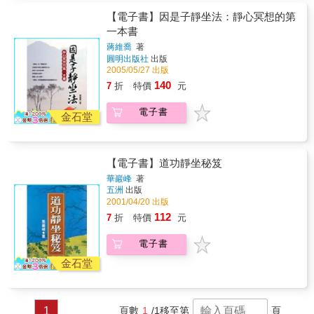
一點安慰和激勵，以及一點點勇氣，幫你找出
對壓力時的反應： 靜坐能幫助我們整合包括空
【電子書】因是子靜坐法：靜心冥想的第
一條自己的路。」-楊元寧 我們的確無法改變因
間感、視覺、感覺、知覺、和運動的協調能
為科技日新月異，而使得現代社會壓力倍增的
一本書
力，調適回應壓力訊息的身心負擔。 身體各器
現實。人們隨時處理大量資訊、追求效率與便
蔣維喬
著
官的改善： 靜坐能促進心血管健康、並讓心臟
利，每個人都處於一心多用的分心年代。然而
圓明出版社
出版
恢復合一性，也能刺激胃腸的蠕動和排便，並
愈忙碌的人，愈應該學習靜坐，每天幾分鐘，
2005/05/27 出版
刺激唾液和消化腺分泌酵素，以幫助消化。同
簡單從數呼吸、舌頂上顎開始，就能找回身體
140
7
折
特價
元
時徹底放鬆，身心步調合一之後，就能矯正姿
失去的平衡，重尋健康。 靜坐可以很簡單，專
勢。 「如果說《真原醫》反映我的養生觀念，
注在數呼吸開始。 耐心嘗試，重回身心靈和諧
電子書
則這本寫照我的靜坐觀。靜坐等同開發一個大
金石堂
自在的自己。
腦神經新迴路，放鬆心智，讓身心重回和諧、
完整。深一層是對生命全新的領悟，完全沈浸
於慈悲、智慧、與喜悅之中。」-楊定一 「當你
【電子書】道功靜坐秘笈
感覺世界在和你作對時，懇切希望「靜坐」能
點燃你的內在火焰，在孤寂混亂的世界裡提供
華巖峰
著
一點安慰和激勵，以及一點點勇氣，幫你找出
五洲
出版
一條自己的路。」-楊元寧 我們的確無法改變因
2001/04/20 出版
為科技日新月異，而使得現代社會壓力倍增的
112
7
折
特價
元
現實。人們隨時處理大量資訊、追求效率與便
利，每個人都處於一心多用的分心年代。然而
電子書
愈忙碌的人，愈應該學習靜坐，每天幾分鐘，
金石堂
簡單從數呼吸、舌頂上顎開始，就能找回身體
失去的平衡，重尋健康。 靜坐可以很簡單，專
注在數呼吸開始。 耐心嘗試，重回身心靈和諧
自在的自己。
1
頁數
1
/1
移至第
頁