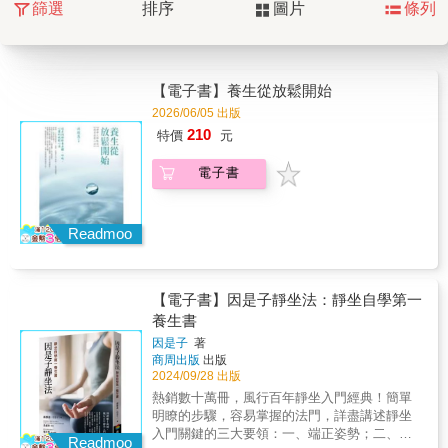
篩選
排序
圖片
條列
【電子書】養生從放鬆開始
2026/06/05 出版
210
特價
元
電子書
Readmoo
【電子書】因是子靜坐法：靜坐自學第一
養生書
因是子
著
商周出版
出版
2024/09/28 出版
熱銷數十萬冊，風行百年靜坐入門經典！簡單
明瞭的步驟，容易掌握的法門，詳盡講述靜坐
入門關鍵的三大要領：一、端正姿勢；二、意
Readmoo