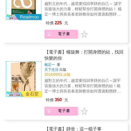
得好、吃得好、多勞動，心中無物便是世俗人
過？為何？理由很簡單，吾人所吃五穀雜糧混
行於甚深、悠長、細勻，而且如同游絲過針一
能量，喚醒每個人的內在潛能。 「人的呼吸基
越對立的年代，越需要找回寧靜的自己～ 讓宇
修道無上之妙寶，碰到有緣的人，他也不吝把
雜之物，入喉之後無不成糞，若再不從穀道排
般地細緻，連自己的雙耳都未曾聞聽得到。亦
本上一天之中不會少於一萬四千次，如果在每
宙最強大的力量，輕鬆幫你打開身體的結！ 楊
他自己從道家所學的養生導引之術傳授他人，
泄，久之就成戕害，所以我傳授給你的龜鶴吐
即《老子》一書中所言之「專氣致柔，能如嬰
一個出入息之間，心和呼吸都能真正地打成一
定一博士與吳長泰老師教你如何透過動態靜
例如道家的八段錦、十二長生沐浴導引術、五
納，目的就在此處。數十年來，我無日不走，
Readmoo
兒乎？」。而作者提及之導引功法最重要也是
片，並且了了分明，在靜默之間，都懂得用返
坐，找回快樂人生 & 我們天天活在忙碌與高壓
行運行周身法等等，都是蘇東坡日日自己在操
在走化之中，所有的氣脈自行通達，所有一切
225
特價
元
最基礎之處，在於心不能著物，心若有物，即
聞的功夫，自性不昧，久久自然可以凝神入
中， 不知不覺，身心逐漸扭曲，日夜積累無數
做的養生法。」 「《傳習錄》裡邊大部分所收
痼疾自然消融，所有丹法亦在行走中成就⋯⋯
便在表皮上面的痠、癢、脹、痛、麻、動等等
穴，了解心息相依之理。」 「十六錠金所謂的
的「結」， 於是，身體用各種疼痛來抗議， 心
錄的都是王陽明藉由平日和門生或往來的同好
本書特色 暢銷國內外的靜坐這一檔子事系列，
電子書
細處分心，則真炁不生，真炁不生，行功無
水火既濟，所說的也便是在講整個腎臟功能如
也隨時被念頭、煩惱、焦慮和憂鬱給帶走
所訴說的心語，極具有參考價值，特別是學習
抗疫保養身心健康最新力作！ 如傳奇故事般的
用。此與佛法修行強調的「修心之境」又同時
何透過呼吸，進一步用腎臟的水去調和心火，
&hellip;&hellip; 快樂，離我們愈來愈遠。 螺旋
道家、靜坐若能夠熟讀此書，對於心性絕對會
內容，卻包含最適合現代人的養生智慧！ 以清
遠近相應，同乎一理。 精、氣、神本是人的生
這才是水火互相滋補的道理。經由呼吸和體內
舞，最古老又現代的動態靜坐， 簡單易學，用
有莫大的助益。吾人靜坐之所以無法得靜，最
楚明瞭的功法圖說，讓每個人都能輕易上手！
命基本要素，現代人因勞心勞力等等的耗損，
真氣的運轉所產生滿口的津液，裡面已經附著
身體畫出相對相成的&infin;， 把脊椎與關節一
【電子書】螺旋舞：打開身體的結，找回
重要是在於內心無法獲得平靜，對於外境又無
不需任何花費及準備，隨時隨地都可以輕鬆開
導致氣易洩，精易漏，神易離。因此養生之
了豐富的酶和多種對人體有效自造的元素。透
一鬆開，打通全身氣脈， 鬆開身體的「結」，
快樂的你
法去除誘惑，因此性和命始終無法融一，尤其
始練習！
要，便在於「氣足」、「精充」、「神完」。
過呼吸調節意念觀想，久而久之，便不會有任
回復健康體態， 鬆開心裡的「結」，釋放深層
是前面我們有探討到的『慎獨』，王陽明更有
楊定一
著
一如作者所言，氣功導引讓奇經八脈和十二經
何因為氣血不足所引發的病症，包含一切的神
情緒， 這時，快樂會像泉水般流向你，盈滿每
其獨特的主張與傳述。」 ◎找回現代人失去的
天下生活
出版
絡能無阻地運行，並且處在寂靜空無的狀態
經系統所引發的風症，均有預防的功能。」 ◎
一天。 & *30萬讀者期待的《真原醫》「螺旋拉
能量，喚醒每個人的內在潛能。 「人的呼吸基
2016/09/01 出版
中，使形神與自然合一，所謂「心息相依，形
掌握方法，讓你坐得更加安心。 「有一位在大
伸」影音實做版！ & 《真原醫》裡，楊定一博
本上一天之中不會少於一萬四千次，如果在每
越對立的年代，越需要找回寧靜的自己～讓宇
神同俱」。 其中包括：站樁六式、達摩易筋經
學任教的教授修學靜坐極長一段時間，但總覺
士曾介紹結合東、西方運動精髓，將宇宙萬物
一個出入息之間，心和呼吸都能真正地打成一
宙最強大的力量，輕鬆幫你打開身體的結！楊
十二式、養生簡易功法九式、奇經八脈基礎疏
得不得其門而入，並且常常會覺得腰痠背痛、
生命形成的螺旋原理，融合而成的基礎螺旋拉
片，並且了了分明，在靜默之間，都懂得用返
定一博士與吳長泰老師教你如何透過動態靜
導功法六式和收功四式。獨門功法，簡單易
腸胃鼓脹&hellip;&hellip;導致腸胃和腎臟都出了
伸動作。2016年最新影音著作《螺旋舞》，楊
金石堂
聞的功夫，自性不昧，久久自然可以凝神入
坐，找回快樂人生我們天天活在忙碌與高壓
學，讓你輕鬆擁有健康幸福人生！
問題，若沒有經驗的明師帶領，給予正確的運
定一博士親自講解，匯整著作觀念，具體實踐
350
特價
元
穴，了解心息相依之理。」 「十六錠金所謂的
中，不知不覺，身心逐漸扭曲，日夜積累無數
行方法和配合出入息意念帶動升降的路線，則
《真原醫》的預防醫學精神。 吳長泰老師示範
水火既濟，所說的也便是在講整個腎臟功能如
的「結」，於是，身體用各種疼痛來抗議，心
是很危險的一件事情。」 「所以師尊常常以此
實做，分格影音教學，教你如何用身體畫一個
何透過呼吸，進一步用腎臟的水去調和心火，
電子書
也隨時被念頭、煩惱、焦慮和憂鬱給帶走……
例子提醒我們，靜坐最重要的在於心性的清靜
「8」（&infin;，無限大符號）字。透過這種最
這才是水火互相滋補的道理。經由呼吸和體內
快樂，離我們愈來愈遠。螺旋舞，最古老又現
與否，心若不靜，至危至險，極容易走火並入
少、最簡單的「動」，就可以達到最大的身心
真氣的運轉所產生滿口的津液，裡面已經附著
代的動態靜坐，簡單易學，用身體畫出相對相
魔。師尊所告誡的訓示頗多，但對於靜心而
合一的效果。 ＊最古老又現代的動態靜坐 螺旋
了豐富的酶和多種對人體有效自造的元素。透
成的∞，把脊椎與關節一一鬆開，打通全身氣
【電子書】靜坐：這一檔子事
言，我認為『杜外制中』是很重要的一句話。
是宇宙間最原始、最強大的力量。 源自最古老