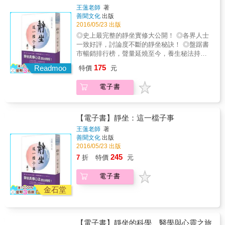
過呼吸調節意念觀想，久而久之，便不會有任
脈，鬆開身體的「結」，回復健康體態，鬆開
靜坐不論是上座、下座，皆不能對過去有所存
養生修煉的螺旋舞，將人體的兩側對稱（兩個
王薀老師
著
何因為氣血不足所引發的病症，包含一切的神
心裡的「結」，釋放深層情緒，這時，快樂會
想，心中也不能受外物任何的干擾
善聞文化
出版
眼睛、兩隻手&hellip;&hellip;）作為工具，以中
經系統所引發的風症，均有預防的功能。」 ◎
像泉水般流向你，盈滿每一天。由吳長泰老師
&hellip;&hellip;」 本書特色 ★繼2016、2017年
2016/05/23 出版
脈為軸心，輕鬆畫一個 &infin;，組合出順、逆
掌握方法，讓你坐得更加安心。 「有一位在大
示範實作，教你如何用身體畫一個「8」（∞，
度健康生活類冠軍書《靜坐&mdash;這一檔子
時鐘方向的螺旋，可以說是動態的靜坐。 它很
◎史上最完整的靜坐實修大公開！ ◎各界人士
學任教的教授修學靜坐極長一段時間，但總覺
無限大符號）字。透過這種最少、最簡單的
事》、《靜坐這一檔子事2&mdash;&mdash;導
簡單，不分男女老少都能學。用這種阻礙最
一致好評，討論度不斷的靜坐秘訣！ ◎盤踞書
得不得其門而入，並且常常會覺得腰痠背痛、
「動」，就可以達到最大的身心合一的效果。
引功法》後，靜坐系列「第三部曲」，再揭全
少、扭力最大的螺旋律動，就能打通氣脈、鬆
市暢銷排行榜，聲量延燒至今，養生秘法持續
腸胃鼓脹&hellip;&hellip;導致腸胃和腎臟都出了
＊最古老又現代的動態靜坐螺旋是宇宙間最原
「心」境界養生觀，不可錯過的獨門秘訣。 轉
開老化的關節，回復健康的狀態。 透過螺旋
曝光！ ◎繼無數次暢銷榜暢銷勵志書《重生－
問題，若沒有經驗的明師帶領，給予正確的運
175
始、最強大的力量。源自最古老養生修煉的螺
Readmoo
特價
元
化現代人身處各種生活挑戰所累積的負能量，
舞，我們可能會有很多情緒的釋放。就好像存
生命中都必須有一次》後，又一獨門心法！ ◎
行方法和配合出入息意念帶動升降的路線，則
旋舞，將人體的兩側對稱（兩個眼睛、兩隻
擺脫憂鬱、煩躁、緊張、恍惚的身心壓力⋯⋯
在細胞裡的記憶，一點一滴透過螺旋翻了出
又一安頓現代人身心鉅作！不費時、不花錢，
是很危險的一件事情。」 「所以師尊常常以此
手……）作為工具，以中脈為軸心，輕鬆畫一
電子書
其實只需要用簡單的動作，配合調整呼吸的方
來。於是，快樂不求自來。 & ＊DVD＋書，一
一樣能擁有美好健康的人生！ ◎2017年健康生
例子提醒我們，靜坐最重要的在於心性的清靜
個 ∞，組合出順、逆時鐘方向的螺旋，可以說
法！ 王薀老師以多年研究靜坐及養生的實修經
動一靜，讓帶你由內而外，把快樂找回來！ &
活類暢銷榜冠軍書籍《靜坐-這一檔子事2:導引
與否，心若不靜，至危至險，極容易走火並入
是動態的靜坐。它很簡單，不分男女老少都能
驗，總集出最能平衡現代人身心靈的竅訣！找
【DVD】（全長約65分鐘） 楊定一博士解說、
功法》之首部曲！ ◎王薀老師最新暢銷書籍-靜
魔。師尊所告誡的訓示頗多，但對於靜心而
學。用這種阻礙最少、扭力最大的螺旋律動，
回現代人失落的能量，重拾自我療癒的養生智
吳長泰老師動作示範，一動一靜帶您進入螺旋
坐屑言集系列 -《靜坐-這一檔子事2:導引功法》
【電子書】靜坐：這一檔子事
言，我認為『杜外制中』是很重要的一句話。
就能打通氣脈、鬆開老化的關節，回復健康的
慧。 ★本書一次揭露許多獨門養生功法，搭配
舞的世界。 動畫背景合成，營造一花一世界的
內涵豐富的細部講解及youtube影片特別收錄！
靜坐不論是上座、下座，皆不能對過去有所存
王薀老師
著
狀態。透過螺旋舞，我們可能會有很多情緒的
簡單易學的圖文及免費實修教學影片，讓您可
螺旋精妙。 動畫線條引導，每個人都可以動起
& 現代人心煩惱思慮沸騰奔忙，即使睡夢也難
想，心中也不能受外物任何的干擾
善聞文化
出版
釋放。就好像存在細胞裡的記憶，一點一滴透
以一次全部學會！
來。 懸高鏡頭拍攝，子母畫面立體呈現螺旋舞
止息，更遑論動靜之間，萬緣放下。病痛纏身
&hellip;&hellip;」 本書特色 ★繼2016、2017年
2016/05/23 出版
過螺旋翻了出來。於是，快樂不求自來。本書
的核心律動。 動態DVD選單，隨選隨看，收錄
卻無解，身心煩憂卻無方，因此近來靜坐法門
度健康生活類冠軍書《靜坐&mdash;這一檔子
245
7
折
特價
元
依次分為概念篇、引導篇、體驗篇、醒覺篇、
三段螺旋舞體驗，重複觀看與練習。 & ［書］
大為流行，人人欲圖練習靜坐，實是有其必要
事》、《靜坐這一檔子事2&mdash;&mdash;導
實踐篇，由外而內、由動到靜，讓讀者得以全
本書依次分為概念篇、引導篇、體驗篇、醒覺
與迫切之需。 & 但靜坐如何靜？又如何坐？是
引功法》後，靜坐系列「第三部曲」，再揭全
面領略螺旋舞精髓。＊學螺旋舞的好處從小孩
電子書
篇、實踐篇，由外而內、由動到靜，讓讀者得
坐到天荒地老，還是靜到八風吹不動？在動中
「心」境界養生觀，不可錯過的獨門秘訣。 轉
到長者：每一個人都可以跳，把氣脈打通，身
以全面領略螺旋舞精髓。 & ＊學螺旋舞的好處
如何靜坐？在煩惱不歇處又如何讓心如水流自
金石堂
化現代人身處各種生活挑戰所累積的負能量，
心舒暢。從最大到最小：打開最大的動作，活
從小孩到長者：每一個人都可以跳，把氣脈打
在？ & 如作者所言： & 人永遠沒有辦法跟樹
擺脫憂鬱、煩躁、緊張、恍惚的身心壓力⋯⋯
化最小的細胞，都能輕鬆自在地律動。從緊張
通，身心舒暢。 從最大到最小：打開最大的動
木、石頭、桌椅相比，它們可以一坐百年、千
其實只需要用簡單的動作，配合調整呼吸的方
到放鬆：隨時隨地可以跳，像是最輕鬆的瑜
作，活化最小的細胞，都能輕鬆自在地律動。
年，那又如何？永遠無法證道求真，開發智
法！ 王薀老師以多年研究靜坐及養生的實修經
伽、也像動態的靜坐。從學習到享受：沒有任
【電子書】靜坐的科學、醫學與心靈之旅
從緊張到放鬆：隨時隨地可以跳，像是最輕鬆