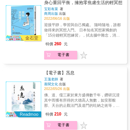
黃創華（嘉南藥理大學專任助理教授，台灣正
得肩膀沉重、嘴角下垂、眉頭緊鎖出皺紋來
身心重回平衡，擁抱零焦慮生活的輕冥想
＼頻道粉絲感動回饋／ ‧「無條件愛自己冥想，
念學學會正念療育資深督導師）〔實作指導〕
&hellip;&hellip; 付出超多時間心力，效率卻始
觸動我內心深處的不安，釋放後感到無比平
宝彩有菜
著
龔玲慧（覺性地球協會會長）&〔名人推薦〕呂
終低落？ 只要透過15分鐘的輕冥想練習，進入
商周出版
出版
靜」 ‧「我總是否定自己，謝謝找回自信冥想，
凱文（台灣正念學學會創會理事長及第二屆理
「不思考任何事」的狀態，讓混沌雜亂的大腦
2022/06/16 出版
讓我想起那些自己曾經做過的美好事情！」 ‧
事長）洪啟嵩（國際禪學大師）陳豐偉（精神
獲得休息與恢復，隨即擁有身心放鬆、頭腦清
「每當生理痛時，大地母親冥想總能有效舒緩
迎接平靜，學習與自己獨處。 隨時隨地，誰都
科醫師）
晰的驚人改善！ 【冥想好處說不完】 ◆可安穩
身體的不適」 ‧「曾經支離破碎的心，透過感恩
做得來的冥想入門。 日本知名冥想家獨創的
並優化心靈狀態 ．不再心煩意亂、鑽牛角尖、
冥想，讓我終於回頭看見自己、愛上自己」 ‧
「15分鐘輕冥想練習」，拭去腦中雜念，消除
焦慮難安 ．變得笑口常開、個性開朗 ．煩惱減
金石堂
「多虧自我淨化冥想，才撫平我不平靜、需要
心靈倦怠感、釋放家庭工作壓力&hellip;&hellip;
少了、抗壓性增強 ◆讓緊繃僵硬的身體放鬆 ．
260
特價
元
關愛的心！」 & & ▎每堂課重點簡介 ▎ ◎第1
讓你身、心、腦神清氣爽、煥然一新！
練習腹式丹田呼吸，氣血循環變順暢 ．改善夜
堂課：身體掃描冥想 經典好用，不可不知幫助
Michelle Chu 《正念陰瑜伽》作者｜RuRu（蔡
晚輾轉反側情況，舒心好眠 ．肩頸僵硬、腰背
電子書
自我安定冥想，藉由身體掃描，釋放內在儲存
佩茹） 專業瑜伽老師____聯合推薦 冥想是「最
痠痛情況減少 ．體內臟器規律運作，消化吸收
的壓力、情緒、雜念，協助混亂的頭腦安定於
簡易的頭腦整理術」， 也是「最有效的身心充
能力變強 ◆活化頭腦並強化各項功能 ．提升專
當下。 & ◎第2堂課：情緒釋放冥想 無論多麼
電法」！ 生活中，經常感覺心情煩躁、悶悶不
注力、理解力，工作效率加倍 ．記憶力增強，
努力正向思考，內在若沒有先清空，最終你都
樂或焦慮難安嗎？ 工作時，老是被繁瑣人事壓
【電子書】炁息
學習能力跟著變好 ．判斷力洞察力更加精準敏
會被壓抑的情緒所吞噬，學習清空自己的內
得肩膀沉重、嘴角下垂、眉頭緊鎖出皺紋來
銳 ．企劃力、人際交涉各方面靈活展現 ◆本書
王薀老師
著
在，是很重要的。 & ◎第3堂課：自我淨化冥
&hellip;&hellip; 付出超多時間心力，效率卻始
善聞文化
出版
為2015年出版之《開始冥想吧！：洗滌心靈，
想 在傍晚時分、睡前身心煩躁時聆聽的冥想。
終低落？ 只要透過15分鐘的輕冥想練習，進入
2022/05/26 出版
消除雜念，找回屬於你的美好生活》改版。 &
幫助你放下焦慮、煩躁、壓力、痛苦， 回歸愛
「不思考任何事」的狀態，讓混沌雜亂的大腦
佛、道、儒三家於東方盛傳數千年，鑽研沉浸
自己、感恩、欣賞。 & ◎第4堂課：自愛冥想
獲得休息與恢復，隨即擁有身心放鬆、頭腦清
其中而獲有所得的大德高人無數，如安那般
向自己宣告，開始給自己愛，將愛帶回給自
晰的驚人改善！ 【冥想好處說不完】 ◆可安穩
那、天台的止觀法門及道門的吐納之術等，流
己，帶回到你的身邊，感受到真實自愛的狀
並優化心靈狀態 ．不再心煩意亂、鑽牛角尖、
傳的法門汗牛充棟。本書作者王薀老師以常年
態。 & ◎第5堂課：找回自信冥想 自信是自愛
210
焦慮難安 ．變得笑口常開、個性開朗 ．煩惱減
Readmoo
特價
元
求學及教學經驗，發現其中的核心在於心及呼
的一部份，喪失自信會使你在生活中備感艱
少了、抗壓性增強 ◆讓緊繃僵硬的身體放鬆 ．
吸，如何藉調息以調心，用調心以養生，當是
辛，容易猶豫不決或做出錯誤判斷，本堂課將
練習腹式丹田呼吸，氣血循環變順暢 ．改善夜
電子書
三教靜坐法門之重心，故於《靜坐》系列付梓
陪伴你一起重拾內在的自信。 & ◎第6堂課：
晚輾轉反側情況，舒心好眠 ．肩頸僵硬、腰背