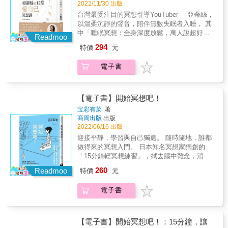
記錄自身靜坐體驗，因內容通俗易懂，記錄翔
2022/11/30 出版
法》是他學習靜坐的反應實錄，可以貢獻給大
實，深受當時大專院校師生們的歡迎，出版後
台灣最受注目的冥想引導YouTuber──亞蒂絲，
家做參考。&mdash;&mdash;南懷瑾& 靜坐
很快暢銷全國各地及至東南亞諸國，接連再版
以溫柔沉靜的聲音，陪伴無數失眠者入睡， 其
受到醫學與科學的肯定，被認為是一種心與腦
三十多次，暢銷數十萬冊。北京大學將該靜坐
中「睡眠冥想：全身深度放鬆，萬人說超好
的鍛鍊，能夠影響自主神經和內分泌系統，可
Readmoo
法列入課程，並自發組成師生靜坐社團，可謂
睡！」影片， 觀看人次超過84萬，頻道瀏覽人
以放鬆身體狀態、改善身體機能。對現代人來
294
特價
元
極一時之盛。& 本書從養生出發，總結作者
次超過1000萬次！ & 書中精選亞蒂絲的12堂冥
說，靜坐也是一種不花錢就能輕鬆進行的身體
半生靜坐體驗，詳述靜坐的實行方式，並特別
想， 幫助你明白自己是多麼美好又珍貴的存
活動，因此風行全球，廣受歡迎。然而你或許
電子書
設計實作課程，為忙碌生活的你，設計一套適
在！ ★☆每堂課均附音訊QR CODE☆★ ★☆
會懷疑，靜坐真有這麼簡單？在家就能實行？
合假日實行的一日靜坐課，讓你在家就能親身
隨時用聲音引導掃除阻礙你的負能量☆★ &
到底要怎麼「坐」，才能達到最好的功效？過
體驗靜坐對身心不可思議的療癒力。&〔導讀〕
「一個不相信自己值得被愛的人， 那麼在何處
程中所出現的各種反應，又該如何應對？
黃創華（嘉南藥理大學專任助理教授，台灣正
都不會尋找到愛」──亞蒂絲 & 亞蒂絲在經營頻
【電子書】開始冥想吧！
《因是子靜坐法》是民國初年，由商務印書館
念學學會正念療育資深督導師）〔實作指導〕
道的過程中，有感於許多人之所以陷入日日疲
編輯蔣維喬所撰寫而成的靜坐書籍。最初連載
宝彩有菜
著
龔玲慧（覺性地球協會會長）&〔名人推薦〕呂
倦、迷失、自我批判的心魔，其根本原因就在
商周出版
出版
於《學生雜誌》，內容將傳統儒、佛、道家等
凱文（台灣正念學學會創會理事長及第二屆理
於，不懂得如何珍惜自己，換句話說「愛自
2022/06/16 出版
靜坐知識，與現代的健康概念相結合，並詳細
事長）洪啟嵩（國際禪學大師）陳豐偉（精神
己」。 & 因而根據自身經驗，精心編寫12堂愛
記錄自身靜坐體驗，因內容通俗易懂，記錄翔
迎接平靜，學習與自己獨處。 隨時隨地，誰都
科醫師）
自己的冥想課， 藉由「冥想、肯定句、書寫和
實，深受當時大專院校師生們的歡迎，出版後
做得來的冥想入門。 日本知名冥想家獨創的
聆聽」， 來化解阻礙你人生的傷痛，並掃除拖
很快暢銷全國各地及至東南亞諸國，接連再版
「15分鐘輕冥想練習」，拭去腦中雜念，消除
垮你擁有美好生活的負能量！ & m 思緒雜亂，
三十多次，暢銷數十萬冊。北京大學將該靜坐
心靈倦怠感、釋放家庭工作壓力&hellip;&hellip;
260
難以入眠？&rarr;身體掃描冥想 m 一天到晚感
Readmoo
特價
元
法列入課程，並自發組成師生靜坐社團，可謂
讓你身、心、腦神清氣爽、煥然一新！
到不安？&rarr;自我關愛冥想 m 自認沒活出富
極一時之盛。& 本書從養生出發，總結作者
Michelle Chu 《正念陰瑜伽》作者｜RuRu（蔡
足又喜悅的人生？&rarr;感恩冥想 m 總是因為
電子書
半生靜坐體驗，詳述靜坐的實行方式，並特別
佩茹） 專業瑜伽老師____聯合推薦 冥想是「最
自卑而退縮，怎麼辦？&rarr;找回自信冥想 m
設計實作課程，為忙碌生活的你，設計一套適
簡易的頭腦整理術」， 也是「最有效的身心充
覺得自己沒人愛，被痛苦折磨？&rarr;內在小孩
合假日實行的一日靜坐課，讓你在家就能親身
電法」！ 生活中，經常感覺心情煩躁、悶悶不
冥想 & ★書末另附QA問答集，解決15個最常
體驗靜坐對身心不可思議的療癒力。&〔導讀〕
樂或焦慮難安嗎？ 工作時，老是被繁瑣人事壓
【電子書】開始冥想吧！：15分鐘，讓
見的冥想問題！ ★讓愛自己不再淪為口號！ &