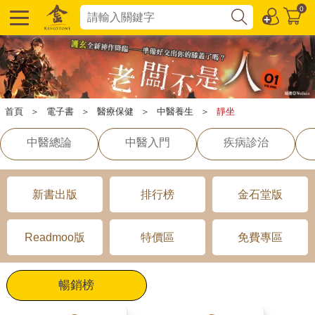
0
首頁
＞
電子書
＞
醫療保健
＞
中醫養生
＞
靜坐
中醫總論
中醫入門
疾病診治
新書出版
排行榜
金石堂版
Readmoo版
特價區
免費專區
暢銷榜