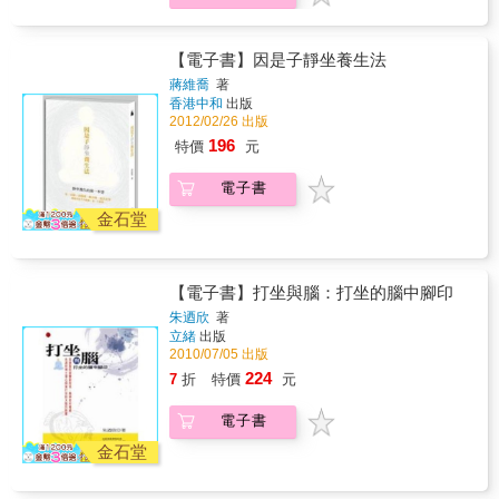
常一無所知。 & 這本書從中國最古老的道家入
的？最後我終於明白所有的答案都在我們內
有哪些？靜坐對身體健康有哪些益處？ 靜坐跟
門，從而打開靜坐的秘訣，閱讀者受用無窮，
心，只要探問自己的心靈，答案自然會湧現，
宗教的關係是什麼？靜坐真的會通靈、悟道
仿如在此生遇到修仙天人的獨門傳授功夫。在
而且都是那些再明顯不過的事理。」& -楊定一
嗎？ 傑出醫學研究者與醫師楊定一10幾歲時就
【電子書】因是子靜坐養生法
行、立、坐、臥、食之中實踐道家的靜坐功
靜坐對健康的益處 刺激副交感神經系統、開發
一邊解高等微積分，一邊閱讀哲學書籍，想知
法，讓繁忙現代人練習如何育五臟、調呼吸、
大腦神經新迴路： 刺激副交感神經，放鬆心
蔣維喬
著
道人生所為何來？楊定一從物理、生物、神經
歸血氣、了自然、知心地。以靜坐來對治現代
香港中和
出版
智，讓身體重回和諧與完整 開發大腦潛力： 靜
生理學的當代研究成果，重新以現代和科學的
2012/02/26 出版
人常有的心血管、失眠、憂鬱、腸胃、頭痛、
坐時腦波由清醒和忙碌狀態的&beta;波轉為放
觀點來看靜坐、修行，並結合健康醫學的原
更年期等毛病，以靜坐而致少病不病的獨門祕
鬆和專注狀態的&alpha;波，有活化腦部尚未使
196
特價
元
理，點出靜坐在身心方面的立即效果。 本書全
訣。 & 除此，本書觀點獨具，口述文字一派自
用的區域，增進智力、認知、創意、促進情緒
文採QA方式，透過女兒楊元寧匯集了父親多年
然，妙理更是直透心性，為當今五花八門的坊
穩定、創造正面情緒、放鬆心情、強化道德推
電子書
來靜坐教學累積的問答，也納入了自己從10歲
間靜坐之書，另闢一處絕然不同的妙高境界，
理、提升自信心等有益的「副作用」。 改善面
到24歲向父親提出的各種問題，解答了絕大多
金石堂
如入仙境飄飄的桃花源。或許我們無法再遇出
對壓力時的反應： 靜坐能幫助我們整合包括空
數人對於靜坐的疑問與想像。 「我透過靜坐尋
世的仙人或修道有成的道長，但至少我們通過
間感、視覺、感覺、知覺、和運動的協調能
找的，其實是人生的意義，我們為什麼來此？
此書教導的靜坐妙法，可以依次漸修，減少身
力，調適回應壓力訊息的身心負擔。 身體各器
人生所為何來？生命還有什麼是我們掌握不了
心毛病，降低現在或未來面臨身心疲衰枯竭的
官的改善： 靜坐能促進心血管健康、並讓心臟
【電子書】打坐與腦：打坐的腦中腳印
的？最後我終於明白所有的答案都在我們內
苦痛。 & 故不論新手入門或欲進階深入者，靜
恢復合一性，也能刺激胃腸的蠕動和排便，並
心，只要探問自己的心靈，答案自然會湧現，
朱迺欣
著
坐妙用盡在本書。對於像我這樣思慮繁雜的寫
刺激唾液和消化腺分泌酵素，以幫助消化。同
立緒
出版
而且都是那些再明顯不過的事理。」& -楊定一
作者，其妙用心法，是盡在不言中的，誠懇建
時徹底放鬆，身心步調合一之後，就能矯正姿
2010/07/05 出版
靜坐對健康的益處 刺激副交感神經系統、開發
議以實修之路來體會箇中三昧。邊閱讀，邊練
勢。 「如果說《真原醫》反映我的養生觀念，
大腦神經新迴路： 刺激副交感神經，放鬆心
224
7
折
特價
元
習，且在日常生活中加以實踐，相信身心定能
則這本寫照我的靜坐觀。靜坐等同開發一個大
智，讓身體重回和諧與完整 開發大腦潛力： 靜
有所收穫。對於智慧根器犀利者，更能藉此慧
腦神經新迴路，放鬆心智，讓身心重回和諧、
坐時腦波由清醒和忙碌狀態的&beta;波轉為放
電子書
命雙修，從而處大千世界卻恍如一嘆，任境界
完整。深一層是對生命全新的領悟，完全沈浸
鬆和專注狀態的&alpha;波，有活化腦部尚未使
萬千也能打成一片。
於慈悲、智慧、與喜悅之中。」-楊定一 「當你
金石堂
用的區域，增進智力、認知、創意、促進情緒
感覺世界在和你作對時，懇切希望「靜坐」能
穩定、創造正面情緒、放鬆心情、強化道德推
點燃你的內在火焰，在孤寂混亂的世界裡提供
理、提升自信心等有益的「副作用」。 改善面