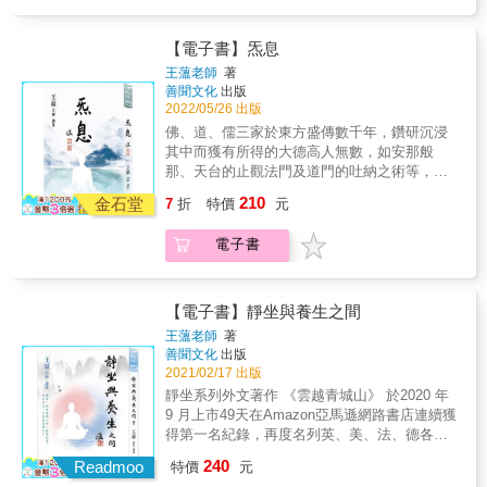
後，再度以多年積累經驗寫就此書，幫助現代
無條件愛自己冥想 每個靈魂都在追尋無條件的
痠痛情況減少 ．體內臟器規律運作，消化吸收
人以最簡單的方式掌握靜坐的重點。 「我在初
愛，卻一直在「有條件」的愛裡尋找，忘記自
能力變強 ◆活化頭腦並強化各項功能 ．提升專
期學習靜坐的時候並非一骨碌地一直打坐，而
【電子書】炁息
己內心才是無條件愛的所在，這堂課陪你回歸
注力、理解力，工作效率加倍 ．記憶力增強，
是一邊靜坐，一邊參考研讀和禪定相關的經
王薀老師
著
神性之愛中，回到無條件的愛裡好好愛自己。
學習能力跟著變好 ．判斷力洞察力更加精準敏
論，打坐固然和資養色身有直接的關係，但是
善聞文化
出版
& ◎第7堂課：內在小孩冥想 當童年的自己內
銳 ．企劃力、人際交涉各方面靈活展現 ◆本書
打坐過程當中的心意識更是重要，所以道家講
2022/05/26 出版
心受傷了，潛意識不會輕易遺忘，這股受傷的
為2015年出版之《開始冥想吧！：洗滌心靈，
『心息相通』，這個道理是對的。如果你無法
佛、道、儒三家於東方盛傳數千年，鑽研沉浸
記憶會凝結成一股能量，影響我們的人生之
消除雜念，找回屬於你的美好生活》改版。 &
了解沒有了呼吸，心意識也就沒有作用，打坐
其中而獲有所得的大德高人無數，如安那般
路，你能透過這堂冥想課來化解，並將之轉化
就沒有意義了，如果這個道理通了，也可以理
那、天台的止觀法門及道門的吐納之術等，流
為展開新人生的生命。 & ◎第8堂課：愛自己
解，理解以後就可以知道打坐當進入初禪境界
傳的法門汗牛充棟。本書作者王薀老師以常年
肯定句冥想 怎麼愛自己？如何愛自己？愛自己
210
的時候，所謂的氣住脈停，那個才是初初體會
金石堂
7
折
特價
元
求學及教學經驗，發現其中的核心在於心及呼
的方法是什麼？聆聽愛自己肯定句冥想，建立
到呼吸停止了，妄想也隨之停歇的感受。」
吸，如何藉調息以調心，用調心以養生，當是
積極的信念轉變潛意識，你潛意識會更明白如
「在密宗許多伏藏大師所取的竅訣中，也有許
電子書
三教靜坐法門之重心，故於《靜坐》系列付梓
何愛自己。 & ◎第9堂課：感恩冥想 感恩時心
許多多修持禪定時遭逢障礙如何破除的口訣，
後，再度以多年積累經驗寫就此書，幫助現代
會發出高頻的震動，自然而然的內在富有，並
有的觀想不同顏色的明點在不同的位置上，有
人以最簡單的方式掌握靜坐的重點。 「我在初
與愛與最高能量連接，感恩令人更愛自己、愛
的觀想不同的本尊安住在不同的脈輪上，有的
期學習靜坐的時候並非一骨碌地一直打坐，而
世界，更吸引富足、貴人相繼出現，因為感恩
【電子書】靜坐與養生之間
則持咒消除，也有的要你把意念關注在鼻尖五
是一邊靜坐，一邊參考研讀和禪定相關的經
是宇宙高頻的狀態。 & ◎第10堂課：大地母親
王薀老師
著
指處，有地、水、火、風、空諸色做代表，用
論，打坐固然和資養色身有直接的關係，但是
冥想 當內在匱乏、無根、不安，你可以透過連
善聞文化
出版
來消除因為靜坐而產生四大不調的障礙
打坐過程當中的心意識更是重要，所以道家講
接大地母親的頻率，重新引導幸福扎根的能量
2021/02/17 出版
&hellip;&hellip;總而言之， 這些都是要消除你
『心息相通』，這個道理是對的。如果你無法
回歸靈魂之所。 & ◎第11堂課：幸福肯定句冥
靜坐系列外文著作 《雲越青城山》 於2020 年
在靜坐過程當中，因為散亂和昏沉、掉舉所引
了解沒有了呼吸，心意識也就沒有作用，打坐
想 幫助你從自愛、自信，進一步成為更幸福的
9 月上市49天在Amazon亞馬遜網路書店連續獲
發出來的副作用，所以在進入『止』的過程
就沒有意義了，如果這個道理通了，也可以理
你，讓正向的信念深入你的內在，擁有力量、
得第一名紀錄，再度名列英、美、法、德各
中，首先要消除的便是昏沉、掉舉。」 「像我
解，理解以後就可以知道打坐當進入初禪境界
變得更幸福。 & ◎第12堂課：寬恕冥想 這是一
國，合計23類書籍【暢銷排行榜】及【新書排
的一位金剛乘的師父，他第一次閉關修拙火就
240
的時候，所謂的氣住脈停，那個才是初初體會
個困難的冥想，但唯有放下內在所有的負面、
Readmoo
特價
元
行榜】均獲得第一名殊榮！ 《通往青城山之
是在二十歲以前，很容易相應，我和他相識將
到呼吸停止了，妄想也隨之停歇的感受。」
恨、痛苦，我們才能夠超越自我，克服內在隱