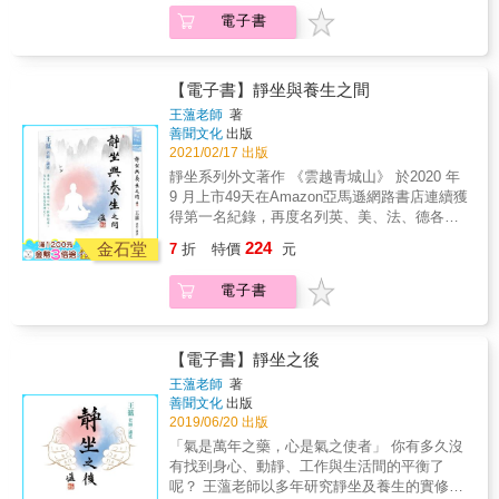
路》 於2019 年 8 月上市一個月在Amazon亞馬
近四十年，從來沒有看過他發過一次脾氣，是
「在密宗許多伏藏大師所取的竅訣中，也有許
藏的所有苦毒。 & 本書特色 1. 對象：「想學會
電子書
遜網路書店名列美、加、英、法、德各國 【新
否和此有關，不得而知。但是這並非一通永
許多多修持禪定時遭逢障礙如何破除的口訣，
愛自己」卻不知如何著手的人。 2. 超值資源：
書排行榜】期間全程持續第一名殊榮! 「一旦得
通，也有些修行人後來在心性上面沒有再繼續
有的觀想不同顏色的明點在不同的位置上，有
全書12堂課均附上音訊引導影片的QR Code。
道，生命便會成為燃光體，照天爍地永無止
追求智慧的解脫，走偏掉的也有，所以真正的
的觀想不同的本尊安住在不同的脈輪上，有的
3. 藉由冥想引導及肯定句，幫助你安定身心、
息！」 忙碌的現代人，經常飲食失衡，睡眠不
禪定還是得配合般若才是穩當。」 「這位斯里
【電子書】靜坐與養生之間
則持咒消除，也有的要你把意念關注在鼻尖五
掃除困擾與障礙。 &
足，更可能連如何好好呼吸也忘了？王薀老師
蘭卡的比丘曾經大略地說到他是如何去修持安
王薀老師
著
指處，有地、水、火、風、空諸色做代表，用
在多年學習的過程中，遭逢到了許多身懷奇術
那般那法門，他說他們會選擇在清淨的寺廟或
善聞文化
出版
來消除因為靜坐而產生四大不調的障礙
的能人異士，在這本書中將伴著回憶的口吻，
者在大樹下，或者去人跡罕到的空地進行十種
2021/02/17 出版
&hellip;&hellip;總而言之， 這些都是要消除你
為我們娓娓道來，從許多不世出的高人及養生
修法。剛開始，依照自己個人的身心狀態，觀
靜坐系列外文著作 《雲越青城山》 於2020 年
在靜坐過程當中，因為散亂和昏沉、掉舉所引
專家口中，學習到他們不外傳的獨門養生秘
察呼吸的進出，目的是一定要守護好自己的覺
9 月上市49天在Amazon亞馬遜網路書店連續獲
發出來的副作用，所以在進入『止』的過程
訣，以簡便易行，最適合現代人做的各式功法
知，如果自己出去的氣比較長的時候，覺知上
得第一名紀錄，再度名列英、美、法、德各
中，首先要消除的便是昏沉、掉舉。」 「像我
及呼吸法門，用不費一分錢的呼吸，就能喚醒
要很清楚地知道，自己的出息比較長；自己進
國，合計23類書籍【暢銷排行榜】及【新書排
的一位金剛乘的師父，他第一次閉關修拙火就
224
沉睡的自我療癒，讓逸失的古老傳統養生智
金石堂
來的氣，進來的呼吸比較長的時候，也要很清
7
折
特價
元
行榜】均獲得第一名殊榮！ 《通往青城山之
是在二十歲以前，很容易相應，我和他相識將
慧，為現代人帶來無窮地如陽光般的能量！ ◎
楚地知道進來的氣比較長；氣呼出的時候比較
路》 於2019 年 8 月上市一個月在Amazon亞馬
近四十年，從來沒有看過他發過一次脾氣，是
源遠流長崆峒道門倪道長 「關於道家的養生法
短&hellip;&hellip;.」 「也有人為了靜心，很憂
電子書
遜網路書店名列美、加、英、法、德各國 【新
否和此有關，不得而知。但是這並非一通永
訣成千上萬，但個人認為一切的功法都來自於
心地和我研討過如何還有更好的方法？我曾經
書排行榜】期間全程持續第一名殊榮! 「一旦得
通，也有些修行人後來在心性上面沒有再繼續
兩個鼻孔的出入，如果懂得善用呼吸，必然可
建議以心應心、轉心，對於沒有心地方法功夫
道，生命便會成為燃光體，照天爍地永無止
追求智慧的解脫，走偏掉的也有，所以真正的
以獲得長生不老，勝過於任何的靈丹仙藥，而
的人而言，很難從祖師的隻字片語獲得體悟，
息！」 忙碌的現代人，經常飲食失衡，睡眠不
禪定還是得配合般若才是穩當。」 「這位斯里
【電子書】靜坐之後
且不用花費半毛錢。」 一般來說，呼吸初初練
如果沒有辦法靜心，那便要從安心和歡喜心做
足，更可能連如何好好呼吸也忘了？王薀老師
蘭卡的比丘曾經大略地說到他是如何去修持安
王薀老師
著
習的時候，所要注意的是進來鼻孔的氣要比出
起。我認為最好的方法就是做各式各樣的布
在多年學習的過程中，遭逢到了許多身懷奇術
那般那法門，他說他們會選擇在清淨的寺廟或
善聞文化
出版
氣的氣來得長為要，這也是在道家很基本要注
施，但是一般人沒有方法下手，布施等同道家
的能人異士，在這本書中將伴著回憶的口吻，
者在大樹下，或者去人跡罕到的空地進行十種
2019/06/20 出版
意的要處，進一步來說，我多年以來平日裡所
很著重的積德，從善感應天神的眷顧，進一步
為我們娓娓道來，從許多不世出的高人及養生
修法。剛開始，依照自己個人的身心狀態，觀
「氣是萬年之藥，心是氣之使者」 你有多久沒
使用的呼吸法其實非常簡單，任何人都可以做
便可獲得明師指點或者福至心靈，意解心
專家口中，學習到他們不外傳的獨門養生秘
察呼吸的進出，目的是一定要守護好自己的覺
有找到身心、動靜、工作與生活間的平衡了
得到，怎麼做呢？以十個數字為一組做為單
開。」 「據師尊所言，此處也可以稱做『神闕
訣，以簡便易行，最適合現代人做的各式功法
知，如果自己出去的氣比較長的時候，覺知上
呢？ 王薀老師以多年研究靜坐及養生的實修經
位，剛開始使用這個方法，有些人會覺得不習
穴』，它是主宰身體渾身上下很重要的樞紐，
及呼吸法門，用不費一分錢的呼吸，就能喚醒
要很清楚地知道，自己的出息比較長；自己進