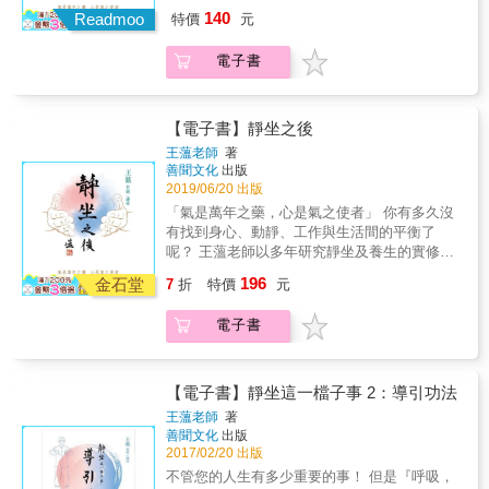
驗，加上參訪眾多前輩高功的口傳心授，總結
慣，甚至於會覺得反而會擾亂到心緒，因此最
一切的大小經絡，四肢百脈，內部的臟腑各
140
沉睡的自我療癒，讓逸失的古老傳統養生智
Readmoo
來的氣，進來的呼吸比較長的時候，也要很清
特價
元
出最能平衡現代人身心靈的竅訣！用最簡單的
好的方法便是在靜態時使用，例如打坐的時
處，還有眼、鼻、口、舌多處，細至所有身上
慧，為現代人帶來無窮地如陽光般的能量！ ◎
楚地知道進來的氣比較長；氣呼出的時候比較
動作，配合調整呼吸的方法，轉化現代人身處
候，或者搭乘車子的時候，這個時間多半是屬
孔竅出處都和肚臍有關，因此不容小覷。道家
源遠流長崆峒道門倪道長 「關於道家的養生法
短&hellip;&hellip;.」 「也有人為了靜心，很憂
電子書
各種生活挑戰所帶來的負能量，擺脫憂鬱、煩
於靜態的，比較有法可以掌握住。 ◎半生戎馬
更是把中臍視為煉丹結穴、長生得道重要之
訣成千上萬，但個人認為一切的功法都來自於
心地和我研討過如何還有更好的方法？我曾經
躁、緊張、恍惚的影響，重新喚醒現代人失落
義診發功黃營長 黃營長也算是有經驗之人，看
所，這種能量如果繼續修持，會讓自己如同進
兩個鼻孔的出入，如果懂得善用呼吸，必然可
建議以心應心、轉心，對於沒有心地方法功夫
的能量，拾回自我療癒的本能！ ◎了解自己的
了這位學員之後尊詢過我的同意他批頭就對這
入冬眠一般，久而久之可得氣住脈停之相，沒
以獲得長生不老，勝過於任何的靈丹仙藥，而
的人而言，很難從祖師的隻字片語獲得體悟，
心性，每一個當下都在靜坐的狀態。 「關於靜
位已稍有年紀的黃女士說：「妳早年剖腹生產
【電子書】靜坐之後
有入息亦無出息。」 本書特色 ★亞馬遜
且不用花費半毛錢。」 一般來說，呼吸初初練
如果沒有辦法靜心，那便要從安心和歡喜心做
坐如何入手，依現代人的現實環境來說，絕對
再加上月子沒有作好，腸胃時有沾黏，因此肚
Amazon、博客來、誠品書店暢銷第一名《靜
王薀老師
著
習的時候，所要注意的是進來鼻孔的氣要比出
起。我認為最好的方法就是做各式各樣的布
無法在自宅中或其他空間像古人一般另闢靜
子經常鼓得老大，滋生了其他雜症令妳十分困
坐》系列，最新續作！ ★最宏觀的靜坐修行視
善聞文化
出版
氣的氣來得長為要，這也是在道家很基本要注
施，但是一般人沒有方法下手，布施等同道家
室，因此如何讓現代人在日常動靜之中皆可以
擾，現在又有更年期的後遺症，晚上根本無法
角，函括儒、釋、道三教精要！ ★想要讓自己
2019/06/20 出版
意的要處，進一步來說，我多年以來平日裡所
很著重的積德，從善感應天神的眷顧，進一步
獲得靜坐之妙處，完全存乎於調息和呼吸之
睡覺⋯⋯對不對？」這位黃女士經營長這麼一
的靜坐修行更深入堂奧者必讀之書！ ★從健康
「氣是萬年之藥，心是氣之使者」 你有多久沒
使用的呼吸法其實非常簡單，任何人都可以做
便可獲得明師指點或者福至心靈，意解心
間。」 「我來台灣以後，根據當地人的生活習
直言之後，臉色乍紅乍白的被他說得瞠目伸
到圓滿的人生，讓身、心、靈全面昇華的竅
有找到身心、動靜、工作與生活間的平衡了
得到，怎麼做呢？以十個數字為一組做為單
開。」 「據師尊所言，此處也可以稱做『神闕
慣稍稍做了一些調整，現代人，你要叫他一天
舌，還以為碰到了活神仙&hellip;&hellip; 我在
訣！
呢？ 王薀老師以多年研究靜坐及養生的實修經
位，剛開始使用這個方法，有些人會覺得不習
穴』，它是主宰身體渾身上下很重要的樞紐，
當中抽出一兩個鐘頭專心靜坐，這是很困難的
軍中原本就是跆拳道教練，也有黑帶三段的資
驗，加上參訪眾多前輩高功的口傳心授，總結
慣，甚至於會覺得反而會擾亂到心緒，因此最
一切的大小經絡，四肢百脈，內部的臟腑各
196
事情&hellip;&hellip;靜坐，我個人的看法重點並
金石堂
格，但因為一段時間沒有好好地照顧身體，以
7
折
特價
元
出最能平衡現代人身心靈的竅訣！用最簡單的
好的方法便是在靜態時使用，例如打坐的時
處，還有眼、鼻、口、舌多處，細至所有身上
不是落在雙盤可以盤多久，脊椎可以撐多久，
致患了不好醫治的痼疾，後來退休之後遇到了
動作，配合調整呼吸的方法，轉化現代人身處
候，或者搭乘車子的時候，這個時間多半是屬
孔竅出處都和肚臍有關，因此不容小覷。道家
腰桿可以挺多久，這些都是身體方面的功夫，
一位老中醫和我有緣，於是一邊治病，一邊便
電子書
各種生活挑戰所帶來的負能量，擺脫憂鬱、煩
於靜態的，比較有法可以掌握住。 ◎半生戎馬
更是把中臍視為煉丹結穴、長生得道重要之
只要有耐力、有時間和意願都可以達到，但
和老中醫結上了甚深的師徒之緣，他原來傳授
躁、緊張、恍惚的影響，重新喚醒現代人失落
義診發功黃營長 黃營長也算是有經驗之人，看
所，這種能量如果繼續修持，會讓自己如同進
是，現在愈來愈少人去注意到打坐的功夫重要
我靜坐，沒想到我運氣好，瞎貓碰到死耗子，
的能量，拾回自我療癒的本能！ ◎了解自己的
了這位學員之後尊詢過我的同意他批頭就對這
入冬眠一般，久而久之可得氣住脈停之相，沒
的還是在心性。」 ◎千金也換不到，獨門養生
靜坐不到三個月就引發了氣動，老中醫說我和
心性，每一個當下都在靜坐的狀態。 「關於靜
位已稍有年紀的黃女士說：「妳早年剖腹生產
【電子書】靜坐這一檔子事 2：導引功法
有入息亦無出息。」 本書特色 ★亞馬遜
密訣讓你知道。 「你睡覺的時候，記住，不要
修道有緣，於是就點化我他在崆峒派所學簡易
坐如何入手，依現代人的現實環境來說，絕對
再加上月子沒有作好，腸胃時有沾黏，因此肚
Amazon、博客來、誠品書店暢銷第一名《靜
王薀老師
著
緊閉所有的窗戶，要留著幾道窗，讓空氣進得
呼吸導引的竅訣&hellip;&hellip; ◎道學家傳半
無法在自宅中或其他空間像古人一般另闢靜
子經常鼓得老大，滋生了其他雜症令妳十分困
坐》系列，最新續作！ ★最宏觀的靜坐修行視
善聞文化
出版
來，睡前可以端坐在床沿，雙手不拘自然擺放
師半友汪老居士 汪老居士是早期在一家專門出
室，因此如何讓現代人在日常動靜之中皆可以
擾，現在又有更年期的後遺症，晚上根本無法
角，函括儒、釋、道三教精要！ ★想要讓自己
2017/02/20 出版
在膝蓋上，舌抵上顎，如此調息，幾近舒服的
道家書籍的出版社，所認識的一位在家潛修老
獲得靜坐之妙處，完全存乎於調息和呼吸之
睡覺⋯⋯對不對？」這位黃女士經營長這麼一
的靜坐修行更深入堂奧者必讀之書！ ★從健康
不管您的人生有多少重要的事！ 但是『呼吸，
狀態時，再用力從鼻子吸收新鮮的氣息，送入
道，據他所說，他的道功原始於家學祖輩所
間。」 「我來台灣以後，根據當地人的生活習