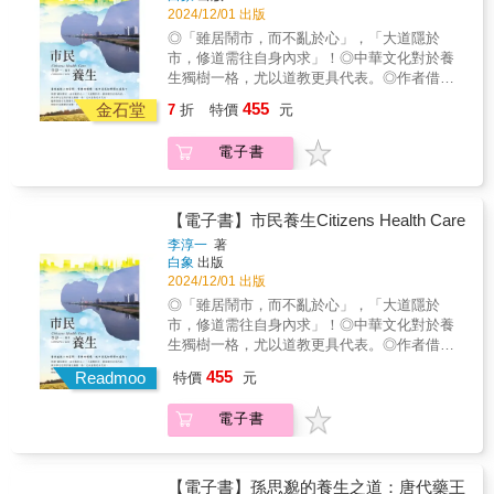
點，正是準備下班的時間，收拾情緒、保持平
乎科學，能治好病是歪打正著」……中醫傳承
2024/12/01 出版
有別於市面上同類書籍教科書般的艱澀難懂，
靜，對腎最好。 春夏秋冬的變化規律，是
數千年，但仍然有很多人對中醫抱持懷疑的態
◎「雖居鬧市，而不亂於心」，「大道隱於
即便您對中醫全然陌生，翻閱本書，必然會發
一切生物生長的基本法則， 養生不能只依賴藥
度，得病時直接求助於中醫的人也很少，中醫
市，修道需往自身內求」！◎中華文化對於養
現完整認識中醫的路徑，正確理解中醫真實的
膳，看時辰實踐養生，更有效， 北京中西醫雙
往往只是「西醫無法治療時的無奈選擇」。中
生獨樹一格，尤以道教更具代表。◎作者借助
一面，進而更加關注自身的健康程度；至於已
博士多年研究，養肝、養肺、養心都有最佳時
間究竟出了什麼問題，值得我們深思。本書正
古先賢養生之道介紹於讀者，期盼市民鍛鍊好
具中醫背景的愛好者或專業人員，則能透過本
段。
455
是從這個角度出發，藉由平易近人的文字、明
金石堂
7
折
特價
元
身體，享受城市的文明。本書教你市民養生之
書拓寬思路，作為交流學習的參考讀物。【本
白的道理、生動的事例、形象的比喻，讓讀者
道，先介紹自古以來的道家養生經典，次介紹
書特色】 筆法細膩，解釋周全，文字淺白，舉
領略中醫最真實的一面。 本書是作者從醫
電子書
延壽之方，以內丹學為基礎，推及修真圖與內
例生動。中醫不再艱澀難懂。 有助於初學者完
十餘年的體會和醫道至理，從中醫基礎理論出
經圖做為人體解剖認識，並與藏醫做比較。復
整認識中醫，正確理解中醫真實的一面。 對於
發，再到診斷及用藥，指出「整體—平衡」的
以八段錦、性命圭指、太乙金華宗旨及慧命
已具中醫知識人士，能拓寬思路，提供反思。
核心理論，讓讀者了解中醫對生命和疾病其實
經，作為修練方法。最後並附養生小品、對死
對自身健康程度可以有更深入的認識。 是中醫
【電子書】市民養生Citizens Health Care
有深入的認識。洞悉臟腑的奧祕、發現疾病的
亡的認識，讓你能善養吾身，年雖近百，形如
基礎思想與理論的最佳入門書。走近中醫，走
李淳一
著
本質、探究治病的方法、糾正日常生活中的錯
童子。道家自然主義的生死觀認為作為生命個
近我們的身體── 傳統醫學根源之一是豐富
白象
出版
誤看法，如此才能探索疾病、擁抱健康。
體不必為生而喜，為死而憂，但作為自然造化
多樣的文獻，而其中更需要有白話解讀的基礎
2024/12/01 出版
有別於市面上同類書籍教科書般的艱澀難懂，
的一員，個人還是應該積極參與到大化流行之
概論書，唐雲《走近中醫》是相當重要之參考
◎「雖居鬧市，而不亂於心」，「大道隱於
即便您對中醫全然陌生，翻閱本書，必然會發
中，努力活夠自然所賦予給我們的生命時限。
著作。──陳麒方（台灣中醫臨床醫學會 理事
市，修道需往自身內求」！◎中華文化對於養
現完整認識中醫的路徑，正確理解中醫真實的
要盡力「保身」、「全生」、「養親」、「盡
長） 到底什麼是中醫？中醫看病治病的依
生獨樹一格，尤以道教更具代表。◎作者借助
一面，進而更加關注自身的健康程度；至於已
年」，以求成為「終其天年而不中道夭者」，
據何在？中醫理論的科學性何在？只有真正弄
古先賢養生之道介紹於讀者，期盼市民鍛鍊好
具中醫背景的愛好者或專業人員，則能透過本
455
積極高揚個體生命價值，充分維護生命的尊
Readmoo
清楚了這些問題，我們才能辨別中醫的真偽，
特價
元
身體，享受城市的文明。本書教你市民養生之
書拓寬思路，作為交流學習的參考讀物。【本
嚴，
才能理直氣壯地說中醫是科學的，才有理由把
道，先介紹自古以來的道家養生經典，次介紹
書特色】 筆法細膩，解釋周全，文字淺白，舉
自己的生命和健康交付到中醫的手中，而只有
電子書
延壽之方，以內丹學為基礎，推及修真圖與內
例生動。中醫不再艱澀難懂。 有助於初學者完
這樣中醫才能真正得到發展和進步。──唐雲
經圖做為人體解剖認識，並與藏醫做比較。復
整認識中醫，正確理解中醫真實的一面。 對於
（作者）【精彩內容摘要】 從「整體─平
以八段錦、性命圭指、太乙金華宗旨及慧命
已具中醫知識人士，能拓寬思路，提供反思。
衡」理論到「五行」 所謂「整體─平衡」，
經，作為修練方法。最後並附養生小品、對死
對自身健康程度可以有更深入的認識。 是中醫
【電子書】孫思邈的養生之道：唐代藥王