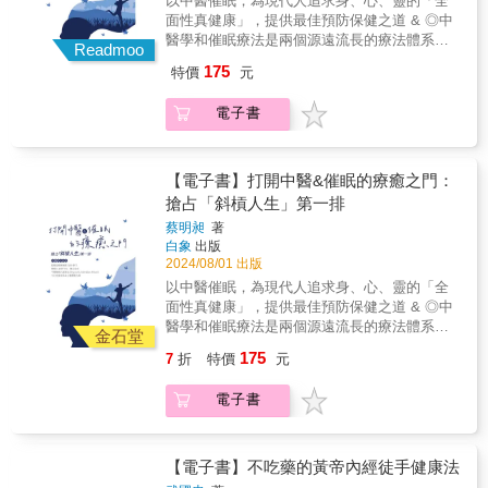
以中醫催眠，為現代人追求身、心、靈的「全
療一步到位【方】字裡行間藏著的秘密【藥】
志的變化來推測五臟精氣的充足程度和活動狀
「空空」的如擊敗鼓的「破聲」。朋友的父親
是即使相同病症也會因人因時因地制宜給予差
面性真健康」，提供最佳預防保健之道 & ◎中
吃得貴不如吃得對&中醫藥愈來愈普及，但五花
態，也可以通過調節五臟精氣來實現對情志的
嫌熬中藥太麻煩，作者就教他去超市買些蜜餞
異性治療，本書即建立在此基礎上，強調任何
醫學和催眠療法是兩個源遠流長的療法體系，
八門的保健資訊，坊間令人眼花繚亂的保健
改變。 過喜會損耗心臟精氣，導致心臟功
Readmoo
烏梅，每次吃三至五顆，一天兩次。第一天吃
用藥都應該經過專業的整體辨證，正是看待中
它們各自擁有獨特的理論基礎和治療方法，但
品、中成藥，都讓我們難以好好審視自己的病
能失調；過怒會損耗肝臟精氣，導致肝臟功能
175
特價
元
完，咳嗽就好像明顯減輕了，第三天就基本不
醫須有的正確觀念。」
卻有著共通之處，也都致力於幫助人們達到平
痛或體質，對症下藥。本書立足於「中醫治的
失調；過思會損耗脾臟精氣，導致脾臟功能失
咳了。 原來從咳嗽的聲音特徵看，屬於陰
衡和健康。 ◎作者將這兩個領域結合在一起，
不是病，而是病人」、「以正養正，以偏糾
調；過憂（悲）會損耗肺臟精氣，導致肺臟功
電子書
虛陽浮，烏梅味酸，具有收斂攝納的作用，能
通過深入淺出的文字和豐富的案例分析，介紹
偏」的經典理念，展開一連串親切、貼心的問
能失調；過恐會損耗腎臟精氣，導致腎臟功能
使浮越的元陽重新潛藏到腎中，所以能治癒這
中醫與催眠的原理、應用和效果，帶給社會大
答，自成體系，卻又通俗易懂，以個案與數
失調等等。這就是所謂怒則氣上、喜則氣緩
種咳嗽。一味平常的食物，治療好了半個多月
眾一場關於身心靈整合的啟發之旅。 & 中醫的
據，帶我們走出生活中經常碰到的中醫藥誤
（渙）、悲則氣消、思則氣結、驚則氣亂、恐
的咳嗽，這就是中醫聽聲斷病的奇效。 情
大白話 陰陽是蝦咪碗糕（是什麼？） 催眠vs.
【電子書】打開中醫&催眠的療癒之門：
區。超過六十篇小科普，就像一帖帖處方箋，
則氣下。 通過調節五臟精氣的方法，我們
志與五臟有什麼關係？ 喜、怒、憂、思、
前世今生、觀元辰宮 中醫催眠穴道療法
搶占「斜槓人生」第一排
總有一帖可以消除你的困惑！&【專業推薦】許
能治療各種情志疾病。如急躁易怒是肝中精氣
恐這五種最具有代表意義的情志變化，稱之為
（Hypnotic Meridian Points） 小白也能成為身
仁明／璞真中醫診所院長高定一／長庚紀念醫
過旺的表現，可以通過瀉肝火的方法來治療；
蔡明昶
著
「五志」。情志的變化往往是外界信息影響下
心靈療癒大師 & 本書不僅是一本關於中醫和健
院中醫部主治醫師小末醫師／本末中醫院長&小
思慮難解是脾中精氣不足的表現，可以通過健
白象
出版
五臟精氣發生變化的結果，我們既可以通過情
康、催眠的專業指南， 更是一本自我探索與生
末醫師（本末中醫院長）：「中醫的治病特長
運脾土的方法來治療。
2024/08/01 出版
志的變化來推測五臟精氣的充足程度和活動狀
命成長的啟發之書。 通過學習中醫與催眠的知
是即使相同病症也會因人因時因地制宜給予差
以中醫催眠，為現代人追求身、心、靈的「全
態，也可以通過調節五臟精氣來實現對情志的
識和技巧， 讀者將更好地認識自己的身心狀
異性治療，本書即建立在此基礎上，強調任何
面性真健康」，提供最佳預防保健之道 & ◎中
改變。 過喜會損耗心臟精氣，導致心臟功
態， 找到解決問題的方法，提升生活品質，實
用藥都應該經過專業的整體辨證，正是看待中
醫學和催眠療法是兩個源遠流長的療法體系，
能失調；過怒會損耗肝臟精氣，導致肝臟功能
現個人發展。 & 本書也提到一些「輔助療法」
金石堂
醫須有的正確觀念。」
它們各自擁有獨特的理論基礎和治療方法，但
失調；過思會損耗脾臟精氣，導致脾臟功能失
及「心靈療癒」， 除了探索身心靈整合的奧
175
7
折
特價
元
卻有著共通之處，也都致力於幫助人們達到平
調；過憂（悲）會損耗肺臟精氣，導致肺臟功
祕，也讓預防保健領域更為全面。 另外，書中
衡和健康。 ◎作者將這兩個領域結合在一起，
能失調；過恐會損耗腎臟精氣，導致腎臟功能
也提及一些超自然或有些「玄」的民俗活動，
電子書
通過深入淺出的文字和豐富的案例分析，介紹
失調等等。這就是所謂怒則氣上、喜則氣緩
作者解釋了諸如觀落陰及觀元辰宮的玄密和效
中醫與催眠的原理、應用和效果，帶給社會大
（渙）、悲則氣消、思則氣結、驚則氣亂、恐
用， 有興趣的讀者可以從中得到這方面的知識
眾一場關於身心靈整合的啟發之旅。 & 中醫的
則氣下。 通過調節五臟精氣的方法，我們
和建議。 &
大白話 陰陽是蝦咪碗糕（是什麼？） 催眠vs.
【電子書】不吃藥的黃帝內經徒手健康法
能治療各種情志疾病。如急躁易怒是肝中精氣
前世今生、觀元辰宮 中醫催眠穴道療法