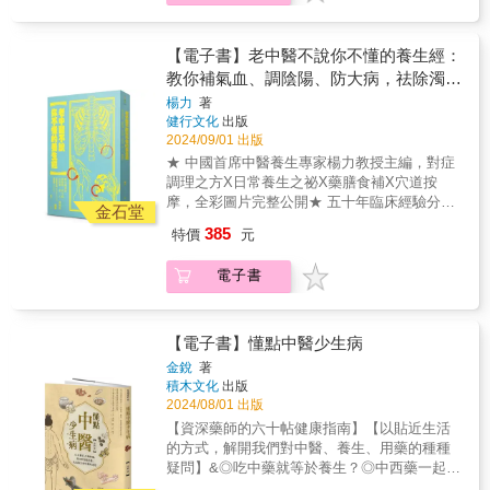
中醫通過望、聞、問、切所獲得的各種證據來
題，教讀者掌握正確的養生方法，避開謠言和
說，肝剋脾，當肝的功能過於旺盛，就會過度
了解和判斷疾病的虛實情況，並根據疾病虛實
盲點。＊揭示現代人好發慢性病的根源：濁、
抑制脾的功能。我們在日常生活中可能有這樣
而分別採用「補虛」或是「祛邪」的治療方
瘀、火、毒，並具體告訴讀者預防和破解的方
的體會，生氣或發怒往往會使食欲下降，甚至
【電子書】老中醫不說你不懂的養生經：
法。在補虛和祛邪的原則上，又可以演化出豐
法，健康活過一百歲。＊針對當下壓力大、抑
會出現胃脘脹悶、噯腐吞酸等消化不良的症
教你補氣血、調陰陽、防大病，祛除濁、
富多彩的治法，清代醫家程鐘齡根據歷代醫家
鬱症多發的情況，告訴讀者如何通過中醫獨到
狀，這是因為生氣或發怒是肝木過度旺盛的表
瘀、火、毒體質
的治療經驗，歸納出八種主要的治法，這就是
楊力
著
的情志調理法改善不良情緒，不生氣就不會生
現，肝木過旺則對脾土剋制過度，導致脾的運
健行文化
出版
沿用至今的「治病八法」：汗法、吐法、下
病。＊教讀者掌握補氣血、調陰陽、防大病的
化飲食功能下降，從而出現上述症狀。 各
2024/09/01 出版
法、和法、溫法、清法、消法和補法。 汗
方法和妙招，解決99%的健康隱患。＊針對男
臟腑相生相剋，從而使人體整體達到動態平衡
法，就是通過發汗來治療疾病的一種方法；
★ 中國首席中醫養生專家楊力教授主編，對症
性和女性不同的生理特點，給出對應的養生方
的狀態，這種動態平衡的狀態就是人體健康的
吐法是通過藥物以及外界刺激，使人體產生嘔
調理之方X日常養生之祕X藥膳食補X穴道按
案，讀者可以根據自身情況對號入座，精準調
本質所在。而這個動態平衡一旦遭到破壞，人
吐以去除停留在咽喉、胸膈、胃脘等部位的痰
摩，全彩圖片完整公開★ 五十年臨床經驗分享
理。＊針對日常生活中的常見病，給出對症調
體就會出現各種疾病。 什麼是「治病八
金石堂
涎、宿食或毒物的一種治療方法； 下法就
中醫養生智慧，治未病重養生的中醫已成為時
理方案，小病小痛在家就可以調理。本書根據
法」？ 中醫的任何治法都是圍繞著「祛除
385
特價
元
是通過通大便這種方式，使停留在人體下部的
代新寵★ 揭開現代人慢性病的根源，教你補氣
當下上班族養生熱的趨勢，針對工作節奏快、
外來邪氣，補充自身正氣」這個原則來進行。
宿食、燥屎、冷積、瘀血、結痰、水飲等病理
血、調陰陽、防大病★ 掌握養生要點，識破謠
生活壓力大、生活及飲食不規律等諸多現象，
中醫通過望、聞、問、切所獲得的各種證據來
電子書
物質從下竅排出，達到祛邪除病目的的一種治
言和迷思＊針對目前社會普遍關注的養生議
提出全新的養生指導方案，幫助讀者擺脫亞健
了解和判斷疾病的虛實情況，並根據疾病虛實
療方法； 和法，顧名思義，就是通過和
題，教讀者掌握正確的養生方法，避開謠言和
康，遠離常見疾病的困擾。全書從《黃帝內
而分別採用「補虛」或是「祛邪」的治療方
解、調和的手段來治療疾病的一種方法。它不
盲點。＊揭示現代人好發慢性病的根源：濁、
經》、《傷寒雜病論》、《本草綱目》等傳統
法。在補虛和祛邪的原則上，又可以演化出豐
像汗、吐、下三法這樣以祛邪為特性，而是通
瘀、火、毒，並具體告訴讀者預防和破解的方
【電子書】懂點中醫少生病
中醫典籍中挖掘精華，結合作者五十餘年的研
富多彩的治法，清代醫家程鐘齡根據歷代醫家
過調和，使人體正氣和外界邪氣之間取得某種
法，健康活過一百歲。＊針對當下壓力大、抑
究經驗，幫助讀者建立正確的養生觀，找到適
的治療經驗，歸納出八種主要的治法，這就是
金銳
著
和平，也使人體各個臟腑在功能運轉上達到某
鬱症多發的情況，告訴讀者如何通過中醫獨到
積木文化
出版
合自己體質的養生方法，並教讀者學會辨偽去
沿用至今的「治病八法」：汗法、吐法、下
種和諧； 溫法和清法是兩種完全相反的治
的情志調理法改善不良情緒，不生氣就不會生
2024/08/01 出版
妄，揭開一些養生謠言的神祕面紗。●為什麼腦
法、和法、溫法、清法、消法和補法。 汗
法。溫是溫熱的意思，而清則是清涼的意思。
病。＊教讀者掌握補氣血、調陰陽、防大病的
中風的年輕人越來越多？●有哪些習慣，正在偷
法，就是通過發汗來治療疾病的一種方法；
【資深藥師的六十帖健康指南】【以貼近生活
溫法當然就是用來治療寒證的，而清法就是用
方法和妙招，解決99%的健康隱患。＊針對男
偷扼殺你的健康？●當心保健品越吃越虛！●睡
吐法是通過藥物以及外界刺激，使人體產生嘔
的方式，解開我們對中醫、養生、用藥的種種
來治療熱證； 消法是去除人體內部病理積
性和女性不同的生理特點，給出對應的養生方
眠不好的後果，不單單是老得快？●真正的養生
吐以去除停留在咽喉、胸膈、胃脘等部位的痰
疑問】&◎吃中藥就等於養生？◎中西藥一起
滯的一種治療方法； 補法是用於治療人體
案，讀者可以根據自身情況對號入座，精準調
不是吃吃喝喝，而是養神！●絕大多數的病都是
涎、宿食或毒物的一種治療方法； 下法就
吃，就是中西醫結合嗎？◎熬夜猝死是因為水