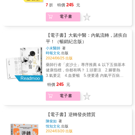
& ●拜師藥師行者皮沙士的小末醫師帶你透視健
徒手袪頸椎病 運用點按、抓拿、撥揉的手法鬆
＋正常子宮內膜增厚代謝兩者之中有一項出問
245
7
折
特價
元
康的根源──「氣」 ●以宏觀的中醫觀點重啟自
肩 ☛ 徒手明眼法 把眼睛閉上，點揉光明穴，
題，月經就不會正常。▍卵巢有黃金期，花3個
我健康力量，一本為人們帶來無限期待的養生
以酸、脹「得氣」的有效為標準 ☛ 徒手緩解經
月養卵最剛好對女性來說，卵巢的時間是不等
電子書
書 ●小末醫師幫您畫重點！隨書附贈《開門七
痛 用手法在十七椎下的痛點 進行點按抓拿，再
人的，以所有備孕條件來說，「年齡」最不可
件事之中醫生活化》手冊 & 人體萬象不離內
揉一揉 & ❐疾病來臨時雖然痛苦，但也是我們
逆。再加上不少人對經期有錯誤迷思，反而錯
氣， 內氣之根，就是我們身體自行分泌的類固
脫胎換骨、重塑生命健康的一個契機。 & 本書
過最佳調理期。一般會建議花3個月來養卵，再
醇！ 所有的病，都是氣不足或不暢的病所致，
【電子書】大氣中醫：內氣流轉，諸疾自
特色 ☞ 結合中醫經典《黃帝內經》與現代人可
搭配書中的5大好習慣，便能事半功倍。【養卵
只要內氣充盈通順了，現在病可去，未來病可
行的自我養生方法 ☞ 不依賴藥物，每個人都能
平！（暢銷紀念版）
好習慣1】少吃添加物，營養也要均衡。【養卵
防！ & 本書帶您了解內氣對人體的影響，提供
夠掌握的自診自療技巧 ☞ 不只治療疾病，更預
好習慣2】補充天然藥膳，強化基礎體質。【養
小末醫師
著
讓內氣茁壯的生活建議與方法！ 作息、飲食、
防疾病、提升生活品質全面的健康觀 ☞ 易學易
卵好習慣3】睡眠穩定，幫助改善內分泌。【養
時報文化
出版
四式功法、六種鍛鍊 不分體質年齡，人人可
用，安全有效，普通人也可以輕鬆應用的自然
卵好習慣4】壓力平衡，以維持月經的規律。
2024/06/25 出版
行！ & ◎內氣充足順暢，才能達到「令人安
療法 ☞ 各類常見病、慢性病的自我診斷與緩解
【養卵好習慣5】規律運動讓氣血循環，卵子更
藥師行者「皮沙士」專序推薦 & 以下五個基本
心」的健康狀態 中醫是「氣」的學問，人體健
方法，適用範圍廣 &
健康。現在開始調經養卵，絕對不晚！
健康指標，你都有嗎？ 1.頭要涼 2.腳要熱
康與否，端看「內氣」的積累和消耗是否平
3.氣要足 4.血要暢 5.便要通 內氣平百病！
衡。我們可以將內氣之根看做是身體內的類固
Readmoo
& ●拜師藥師行者皮沙士的小末醫師帶你透視健
醇，所以，要找回基本的健康就要想辨法平衡
245
特價
元
康的根源──「氣」 ●以宏觀的中醫觀點重啟自
「內氣」的蓄積與釋放，甚至「內氣」的蓄積
我健康力量，一本為人們帶來無限期待的養生
必須大於釋放，齊備存量才能應付急症或急用
電子書
書 ●小末醫師幫您畫重點！隨書附贈《開門七
的不時之需。 & ◎提供生活中的注意事項和落
件事之中醫生活化》手冊 & 人體萬象不離內
實方法：體質判斷、作息、飲食、情志、形體
氣， 內氣之根，就是我們身體自行分泌的類固
【體質】簡易舌診／脈診判別自己的體質 【作
醇！ 所有的病，都是氣不足或不暢的病所致，
【電子書】逆轉發炎體質
息】晚上11點到凌晨3點未熟睡，就難以補充新
只要內氣充盈通順了，現在病可去，未來病可
的內氣，所以應避免熬夜！ 【飲食】醣類、蛋
陳俊如
著
防！ & 本書帶您了解內氣對人體的影響，提供
悅知文化
出版
白質、脂肪超重要，應有恰當比例。尤其身體
讓內氣茁壯的生活建議與方法！ 作息、飲食、
2024/03/20 出版
的能量多數須由醣類供給，醣類攝取不足，將