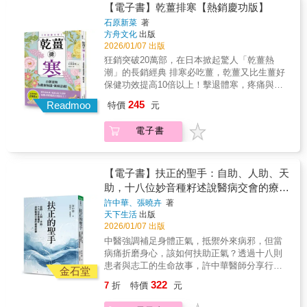
至有長期洗腎的病患在採取排寒療法一年後，
多相當難治的疾病，比如帕金森氏綜合症、早
【電子書】乾薑排寒【熱銷慶功版】
次。第四次她回來複診，很高興的對我說：
牽引，那是醫者的仁心仁術，是家人的陪伴，
腎臟竟然恢復了功能。40多年來，患者奇蹟痊
期失智症、視網膜剝離、視神經萎縮、青光
石原新菜
著
｢DR. Wu，我的腿消腫了！」我看到她的腿真
是病人願意自救的決心，也是彼此相互扶持與
癒的例子多不勝數，成功治癒各種難治重症，
眼、嚴重的憂鬱症、精神病、腦源性疾病、類
方舟文化
出版
的明顯變細了，很激動也很高興。實例2一位六
行善所匯聚的力量，展現了正氣如何托起陷入
如：氣喘、糖尿病、痛風、洗腎，甚至癌症末
風濕、紅斑狼瘡乃至癌症等等，並較西方醫學
2026/01/07 出版
十多歲的猶太人在2008年初被醫生診斷為胰腺
苦難的心靈，為病苦之人照亮療癒道路。身
期等患者。不僅如此，排寒療法對於慢性身體
與一般傳統中醫學有更好的療效。實例1一個德
狂銷突破20萬部，在日本掀起驚人「乾薑熱
癌跟膽囊癌，活不過六個月。我用太極黃金分
動、心靜、靈安，使正氣充盈；自助、人助、
不適，像：香港腳、皰疹及異位性皮膚炎等過
國婦人的腿已經腫了四十多年，她看過很多西
潮」的長銷經典 排寒必吃薑，乾薑又比生薑好
割的共振扶正法替他綜合治療。結果他到2012
天助，喚善善相應。祈願每一位讀者也能感受
敏或皮膚病；不孕症及經期不順等婦科疾病；
醫，都治不好。中醫的講法就是脾不能健運，
保健功效提高10倍以上！擊退體寒，疼痛與疾
年時，狀況還很好，而且已經有六個月沒有做
到內在的正氣被喚醒，找到希望與安定，並成
暗沉、細紋及白髮；腰痛、肥胖、憂鬱症、失
水濕內停，但她的腎臟也查不出異常。她婚後
病通通退散 「薑」是中國自古流傳的中藥材，
化療。我是從良好的效果倒過來推導，就是法
為自己與他人生命中那雙溫柔的「聖手」。
245
眠、失智症等都有療效。養生不排寒，一切都
Readmoo
生了兩個孩子，身體沒有任何不適，就是嚴重
特價
元
《神農草本經》、《傷寒論》都記載了其藥
天則地扶正的針灸方法，有它很獨特的內涵及
白忙人體有強大的自癒力，能夠隨時將身體修
腿腫，像大象腿一樣。她來找我治病的初期，
效，印度傳統醫學「阿育吠陀」更稱之為「治
效果。把這套方法引用在養生長壽，就可以設
復回健康狀態，然而，寒氣卻阻礙了身體發揮
我用了補氣、利水、健脾、補腎、通絡等各種
電子書
萬病的神藥」。美國密西根大學研究指出，薑
法調動、喚醒人體深藏的自我修復系統，即深
這項功能。只要去除掉「寒氣」這個致病因
辦法，都沒有明顯的效果。後來我利用我所發
能促使癌細胞自我毀滅。薑中所含之「薑烯
藏的正氣。
素，不需要手術、藥物、貼布、健康食品或其
現的法天則地太極共振法，讓她躺在診床的時
酚」尤其功效極佳，能提高免疫力、降低膽固
他器具輔助，就能讓身體自然痊癒。排寒也是
候，上午來是背對太陽，下午來就是面對太
醇、殺菌解毒、促進脂肪與醣類燃燒等等。而
【電子書】扶正的聖手：自助、人助、天
排毒，立即掌握兩要點：「頭涼腳暖」+：「八
陽。選用跟之前差不多的穴位跟中藥，治了三
經過炮製後的薑，所含的薑烯酚是生薑的10倍
助，十八位妙音種籽述說醫病交會的療癒
分飽」想去除身體中的寒害，無法靠吃藥或吃
次。第四次她回來複診，很高興的對我說：
以上，對病症和身體上的不適更有效。祛濕排
故事
補解決，重要的是要在飲食、衣著與心理上維
許中華、張曉卉
著
｢DR. Wu，我的腿消腫了！」我看到她的腿真
寒「食補神藥」， 萬人見證的神奇療效「短短
天下生活
出版
持良好的生活習慣。進藤醫師提倡的排寒療法
的明顯變細了，很激動也很高興。實例2一位六
兩週就讓我的血糖値降低了100以上。」（50歳
2026/01/07 出版
有兩大心法――「頭涼腳暖+八分飽」。從衣、
十多歲的猶太人在2008年初被醫生診斷為胰腺
女性）「開始喝乾薑茶後，之前診斷出來的三
食、住「保暖防寒」，就能無病一身輕。方法
中醫強調補足身體正氣，抵禦外來病邪，但當
癌跟膽囊癌，活不過六個月。我用太極黃金分
高和血液數値都變正常了。」（45歳男性）
簡單，效果迅速，自己種下的「毒果」，靠自
病痛折磨身心，該如何扶助正氣？透過十八則
割的共振扶正法替他綜合治療。結果他到2012
「才兩週就消除了手腳的水腫，更治好了我的
己就能根除！寒氣現形，當心別積寒成疾‧寒氣
患者與志工的生命故事，許中華醫師分享行醫
年時，狀況還很好，而且已經有六個月沒有做
身體冰冷及生理痛。」（42歳女性）「吃藥都
金石堂
入侵和寒性體質不同，四肢發熱反而是寒氣入
三十餘年的感悟與智慧，傳遞身心靈的扶正之
化療。我是從良好的效果倒過來推導，就是法
治不好的高血壓變正常了。」（56歳男性）
322
7
折
特價
元
侵的證據‧飲食過量積寒氣，狼吞虎嚥是大忌‧讓
道。兼容中西醫專業，診療超過六十萬人次的
天則地扶正的針灸方法，有它很獨特的內涵及
「只是毎天早上喝一杯乾薑紅茶而已，三週就
消化器官休息，可促進身體排毒‧腰痛、膝蓋痛
許中華醫師，從臨床的奇蹟病例中體悟：中醫
效果。把這套方法引用在養生長壽，就可以設
瘦了4公斤。」（48歳女性）「立刻治好了我的