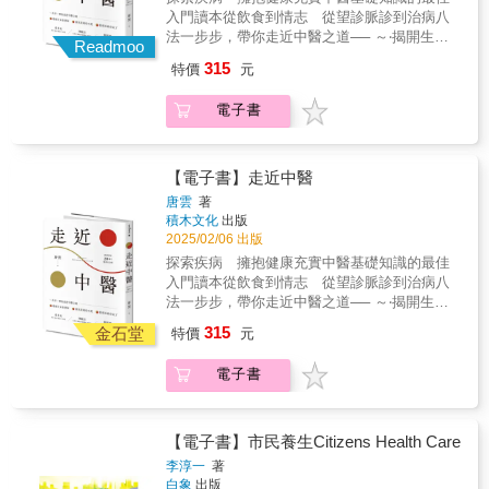
鐘的突然改變，有一定關聯性。 本書便是他
之官」：負責把髒東西排出體外， 盡可能
入門讀本從飲食到情志 從望診脈診到治病八
以中西醫知識為本，結合《黃帝內經》的養生
在起床後（早上5點到7點之間）排便。 老長痘
法一步步，帶你走近中醫之道── ～‧揭開生命
理念， 並以生物時鐘為概念出發，將一天十二
Readmoo
痘，是因體內毒素過多，宜吃溫熱早餐，像是
的奧祕‧～～‧探究疾病的本質‧～～‧找尋治病的
個時辰裡， 體內氣血運行、經絡循行，以及臟
315
特價
元
熱粥、豆漿、芝麻糊， 能解決面容憔悴和
良方‧～ 「不管疾病如何變化，始終逃不出
腑的運轉， 透過易懂文字和對應的穴位圖解，
便祕的問題。 ◎腎，一切生命活動的泉
兩類，一是邪氣盛，二是正氣虛，所以治療方
為讀者提供簡單易行的養生方法。 ◎不傷肝的
電子書
源 《黃帝內經》：「腎者，精之處也。」
法雖多，實際上也逃不出兩法，一是扶正，二
生活方式，從睡眠開始 《黃帝內經》：
儲藏精氣的腎，決定你的壽命長短。 智力
是祛邪。」【專業推薦】 陳麒方／台灣中
「臥則血歸於肝。」 因此養肝第一點，晚
也從腎產生，做事老出錯不是你變笨，而是腎
醫臨床醫學會 理事長 鄭振鴻／鄭振鴻中醫
上11點前入睡。這個入睡不只要躺下，還要睡
出問題。 養腎，要把握冬季。盡量早臥晚
診所 院長 張景堯／同仁堂中醫診所 院長
【電子書】走近中醫
著。 萬一當天有事非熬夜不可？踩按腳掌
起，避免無謂的能量消耗。 下午5點到7
「重病、急病要找西醫，調養身體才找中
上的太衝穴、行間穴，也能養肝。 隔天記得
唐雲
著
點，正是準備下班的時間，收拾情緒、保持平
醫」、「中醫的療效總是很慢」、「中醫不合
積木文化
出版
補午睡。午睡如吃補，補肝也養心。 容易胸
靜，對腎最好。 春夏秋冬的變化規律，是
乎科學，能治好病是歪打正著」……中醫傳承
2025/02/06 出版
悶、頻繁掉髮，都是肝氣失調的症狀。怎麼
一切生物生長的基本法則， 養生不能只依賴藥
數千年，但仍然有很多人對中醫抱持懷疑的態
解？哪個時辰做效果最好？ ◎晨起排便，排
探索疾病 擁抱健康充實中醫基礎知識的最佳
膳，看時辰實踐養生，更有效， 北京中西醫雙
度，得病時直接求助於中醫的人也很少，中醫
毒兼美肌 《黃帝內經》說，大腸是「傳導
入門讀本從飲食到情志 從望診脈診到治病八
博士多年研究，養肝、養肺、養心都有最佳時
往往只是「西醫無法治療時的無奈選擇」。中
之官」：負責把髒東西排出體外， 盡可能
法一步步，帶你走近中醫之道── ～‧揭開生命
段。
間究竟出了什麼問題，值得我們深思。本書正
在起床後（早上5點到7點之間）排便。 老長痘
的奧祕‧～～‧探究疾病的本質‧～～‧找尋治病的
315
是從這個角度出發，藉由平易近人的文字、明
金石堂
特價
元
痘，是因體內毒素過多，宜吃溫熱早餐，像是
良方‧～ 「不管疾病如何變化，始終逃不出
白的道理、生動的事例、形象的比喻，讓讀者
熱粥、豆漿、芝麻糊， 能解決面容憔悴和
兩類，一是邪氣盛，二是正氣虛，所以治療方
領略中醫最真實的一面。 本書是作者從醫
電子書
便祕的問題。 ◎腎，一切生命活動的泉
法雖多，實際上也逃不出兩法，一是扶正，二
十餘年的體會和醫道至理，從中醫基礎理論出
源 《黃帝內經》：「腎者，精之處也。」
是祛邪。」【專業推薦】 陳麒方／台灣中
發，再到診斷及用藥，指出「整體—平衡」的
儲藏精氣的腎，決定你的壽命長短。 智力
醫臨床醫學會 理事長 鄭振鴻／鄭振鴻中醫
核心理論，讓讀者了解中醫對生命和疾病其實
也從腎產生，做事老出錯不是你變笨，而是腎
診所 院長 張景堯／同仁堂中醫診所 院長
【電子書】市民養生Citizens Health Care
有深入的認識。洞悉臟腑的奧祕、發現疾病的
出問題。 養腎，要把握冬季。盡量早臥晚
「重病、急病要找西醫，調養身體才找中
李淳一
著
本質、探究治病的方法、糾正日常生活中的錯
起，避免無謂的能量消耗。 下午5點到7
醫」、「中醫的療效總是很慢」、「中醫不合
白象
出版
誤看法，如此才能探索疾病、擁抱健康。