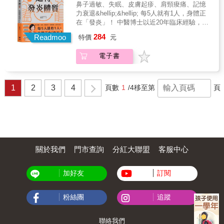
四式功法、六種鍛鍊 不分體質年齡，人人可
影響肺氣不足，亦會影響記憶力。 【情志】緊
鼻子過敏、失眠、皮膚起疹、肩頸痠痛、記憶
行！ & ◎內氣充足順暢，才能達到「令人安
張是恐懼的變形情緒，會消耗自體類固醇，使
力衰退&hellip;&hellip; 每5人就有1人，身體正
心」的健康狀態 中醫是「氣」的學問，人體健
得內氣衰敗！ 【形體】形體一歪就可能影響全
在「發炎」！ 中醫博士以近20年臨床經驗，解
康與否，端看「內氣」的積累和消耗是否平
身氣脈運行，本書四式功法、六種鍛鍊教你端
析六大體質的成因及症狀， 從〔生活改善〕
284
衡。我們可以將內氣之根看做是身體內的類固
Readmoo
特價
元
正骨架和訓練筋肉張力。 & 例如功法之一「乞
&times;〔運動建議〕&times;〔飲食保健〕
醇，所以，要找回基本的健康就要想辨法平衡
丐蹲」：飯後乞丐蹲約15分鐘，是療癒腸胃病
&times;〔中藥調養〕方面， 幫助你快速自我檢
「內氣」的蓄積與釋放，甚至「內氣」的蓄積
電子書
的最佳功法。 & 例如鍛鍊之一「縮下巴」：縮
測，從根本找回健康與活力。 ✦三伏貼可以改
必須大於釋放，齊備存量才能應付急症或急用
下巴超重要，縮下巴使頸椎排列正常，才能保
善虛弱體質嗎？ ✦為什麼換季時，身體容易不
的不時之需。 & ◎提供生活中的注意事項和落
持咽喉部氣管、食道、頸神經、椎動脈、脊髓
舒服？ ✦如何從中醫角度，改善三高問題？ ▼
實方法：體質判斷、作息、飲食、情志、形體
液等之通暢。 & 本書特色 & 我們需要的不只是
結合現代醫學與中醫觀點，讓你輕鬆調整，啟
1
2
3
4
頁數
1
/4
移至第
頁
【體質】簡易舌診／脈診判別自己的體質 【作
一時的靈丹妙藥，而是一套長久維持健康的方
動與生俱來的自我修復力！ 一般外觀常見的
息】晚上11點到凌晨3點未熟睡，就難以補充新
法 ──蓄積內氣，保持身體水土，生病了也能自
「紅、腫、熱、痛」症狀，屬於急性發炎，然
的內氣，所以應避免熬夜！ 【飲食】醣類、蛋
平而不留疾！ 1.作者於中醫之路持續精進，拜
而，還有一種症狀較輕、容易被忽略的，即是
白質、脂肪超重要，應有恰當比例。尤其身體
師藥師行者「皮沙士」，全書亦由老師逐字審
身體的隱形殺手──「慢性發炎」。它會以「容
的能量多數須由醣類供給，醣類攝取不足，將
定。 2.本書化繁為簡，用現代白話解釋中醫名
易疲倦、心情低落、腰痠背痛、腸胃敏感、皮
影響肺氣不足，亦會影響記憶力。 【情志】緊
詞和核心觀念。一語道破人體健康平衡的祕密
膚發癢或紅腫」等症狀呈現，在體內慢慢侵蝕
張是恐懼的變形情緒，會消耗自體類固醇，使
──內氣充足暢通。 3.中醫是一種妙而不玄的生
你的健康，時間一久甚至會造成嚴重、不可逆
關於我們
門市查詢
分紅大聯盟
客服中心
得內氣衰敗！ 【形體】形體一歪就可能影響全
活學問，本書從作息、飲食、情志、形體四大
的傷害。 ▼你的體質正處於「平、虛、濕、
身氣脈運行，本書四式功法、六種鍛鍊教你端
面向的方法教您補住氣、通行氣。例如：晚上7
痰、瘀、結」哪個階段？ ✦平性體質──精力充
正骨架和訓練筋肉張力。 & 例如功法之一「乞
加好友
訂閱
點～11點臟腑時間走到脾與肺，是營養吸收最
沛、積極樂觀 ✦虛性體質──畏寒乏力、氣血不
丐蹲」：飯後乞丐蹲約15分鐘，是療癒腸胃病
好的時候，所以晚餐是維持健康最重要的一
足 ✦濕性體質──油光滿面、多痘多瘡 ✦痰性體
的最佳功法。 & 例如鍛鍊之一「縮下巴」：縮
餐，絕不可因任何理由而偏廢。 4.提供簡易診
質──身體肥胖、經常便祕 ✦瘀性體質──形體
粉絲團
追蹤
下巴超重要，縮下巴使頸椎排列正常，才能保
斷體質的方法，一般人也能判斷自己與家人的
消瘦、容易感冒 ✦結性體質──肌肉僵硬、急躁
持咽喉部氣管、食道、頸神經、椎動脈、脊髓
身體狀況：舌診、脈診、腹診、觀察二便和流
煩悶 透過書中的量表與描述，輔以舌象判讀方
液等之通暢。 & 本書特色 & 我們需要的不只是
汗狀態等等。 5.隨書附贈《開門七件事之中醫
法，觀察你體質的現況，再從中藥、針灸、運
聯絡我們