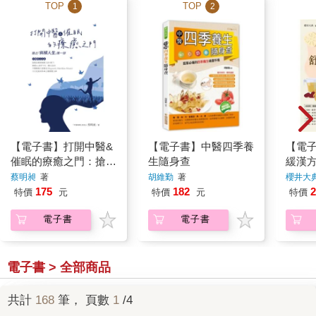
TOP
TOP
1
2
【電子書】打開中醫&
【電子書】中醫四季養
【電
催眠的療癒之門：搶占
生隨身查
緩漢
「斜槓人生」第一排
蔡明昶
著
胡維勤
著
櫻井大典
175
182
2
特價
元
特價
元
特價
電子書
電子書
電子書 > 全部商品
共計
168
筆， 頁數
1
/4