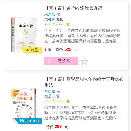
配精油穴位按摩，消水腫舒暢身心…… 7月～8
脾肺腎， 改善身體僵硬、憂鬱倦怠、胃腸不
月：暑氣侵襲水分流失快，清熱的薄荷能幫助
【電子書】黃帝內經 精要九講
適、偏頭痛與過敏等惱人問題， 並給出藥食同
降溫，保護心血管…… 9月～10月：入秋日照短
馬烈光
著
源的食療解方，傳統融合現代，自在掌握樂活
易引發焦慮，深呼吸調息養肺，吃咖哩排憂養
大都會
出版
祕訣。 通暢氣血，強健五臟功能，提高身體免
脾…… 11月～12月：泡湯、足浴，做伸展暢通
2025/02/27 出版
疫力。 每天細微的調養改變，實現不生病健康
末梢，慎防四肢冰冷、寒邪入侵…… 立春、雨
全文．全注．全解帶你領略奠基中醫基礎的醫
複利！
水、驚蟄、春分、清明、穀雨；立夏、小滿、
學經典奇書！精選《內經》有代表性的精妙原
芒種、夏至、小暑、大暑 立秋、處暑、白露、
文，於每篇開頭扼要講解內容要旨，逐條講解
秋分、寒露、霜降；立冬、小雪、大雪、冬
經典原文，輔以詳盡的注釋加以闡析，以其得
525
至、小寒、大寒 春夏秋冬，365天每日一則中醫
金石堂
7
折
特價
元
《內經》之精華，通經典之妙要，神而明知，
知識 ✱ 從年頭到年尾，輕鬆建立養生好習慣
讓經典不再令人望之興嘆。
【本書特色】 從中醫基本原理出發，到穴位按
電子書
摩、季節藥膳、運動和瑜伽伸展… 本書以漢方
概念，提供全年的日常保健，打造健全的肝心
脾肺腎， 改善身體僵硬、憂鬱倦怠、胃腸不
【電子書】易學易用黃帝內經十二時辰養
適、偏頭痛與過敏等惱人問題， 並給出藥食同
生法
源的食療解方，傳統融合現代，自在掌握樂活
祕訣。 通暢氣血，強健五臟功能，提高身體免
牟明威
著
大是
出版
疫力。 每天細微的調養改變，實現不生病健康
2025/02/25 出版
複利！
◎中醫強調順時養生。中午11點過後用餐午
睡，下午3點精力就充沛。 ◎上班時很健康，
退休在家享清福反而開始百病叢生？跟體內生
Readmoo
物時鐘改變有關。 ◎心血管疾病在清晨發病
286
特價
元
率最高，氣喘常在夜間加重，都是因身體的時