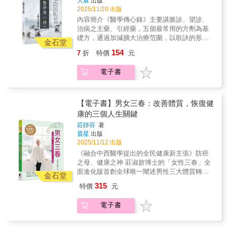
大展
出版
我健檢工具本書教你找到十二經絡痛點（易堵
用，反而讓我狀況越來越好。聽說乾薑自古以
絡能量流動，啟動自癒力，小毛病就不成大問
藥、感冒了就吃感冒藥的現代人，對疾病有了
2025/11/20 出版
塞穴位），自己掌握一套簡單實用、及時發現
來就是便宜萬用的中藥，現在我不但深深相
題。‧注意經絡時間，提早兩年發現癌症前兆‧心
新的理解，也教導我們如何利用排寒療法來為
並改善隱患的手法。2.循著經絡按穴位，對症
內容簡介《醫學傳心錄》主要講脈診、望診、
信，更希望能了解乾薑其他的效果。●我每天早
臟供血不足、心悸胸悶消失‧按揉小腿肝經解除
身體做自我管理。雖然作者語氣嚴厲，但也會
調理，手到病除從頭到腳48種常見症狀，如消
治病之主藥、引經藥，五個最常用的方劑為基
上都會喝一杯胡蘿蔔薑汁，平日裡也會用乾薑
中風警報‧乳腺保養在背部天宗穴‧頑固的肩頸問
安慰讀者不要有壓力，只要選擇自己喜歡的步
化不良、肩頸痠痛、耳鳴、經痛、疲勞、高血
礎方，通過加減擴大治療范圍，以歌訣的形式
粉泡紅茶或撒在料理中食用，因此每天都元氣
題是因為小腸長期受寒……精彩內容☑不舒服
金石堂
調及時機來進行，甚至還勸人「就算覺得這個
壓、糖尿、耳鳴等等，都可照書中敲揉疏通堵
敘述，簡而明，病因賦，敘述傷寒、溫疫、雜
滿滿。乾薑粉不只讓我身體暖和，也成功地讓
的時間對應不通的經絡下午3點頭痛→膀胱經→
154
方法很好，也不要強迫別人」，我看過這麼多
7
折
特價
元
痛點，以輔助復原。3.疏通手法極簡單，只要
病、婦產等科疾病的成因、辨證論治要點和治
我變瘦，甚至降低了我的血糖值，而我的朋友
點揉崑崙穴凌晨3-5點醒來→肺經→敲孔最穴、
健康書，他大概是第一個會這樣勸告讀者的
敲跟揉！依照書中圖示探查痛點、敲一敲，揉
療。《醫學傳心錄》由淺入深，循序漸進，既
則是治好了花粉症……說乾薑是萬靈丹，真的
揉魚際穴☑自我檢查潛在病情胃→按梁丘穴、
吧！
電子書
一揉，疏通堵點，即使非醫學專業人士也能上
為初學而作，可謂初學者的自學參考書，為入
一點也不為過。●我很怕冷，晚上睡覺幾乎都輾
豐隆穴是否會痛？心血管→捏揉蝴蝶袖是否會
手，把小病痛消除在萌芽階段，提升臟腑的自
門之捷徑。
轉難眠，自從看了本書，按照石原老師的建議
痛？☑常見病症的經絡處方高血壓→按肝經、
我修復能力。4.臟腑與經絡的雙向調養例如保
在睡前泡乾薑茶，開始每天都能暖呼呼地上
腎經、心經、心包經、脾經的易堵點，捏軟肩
養心臟應「不妄作勞」不過度傷心，不要總是
床，睡眠品質也變好，每天都能熟睡到天亮。
【電子書】男女三春：改善體質，恢復健
井穴生氣煩躁→按左邊肝俞穴，會發現結節本
活在過去的記憶中，也不沉迷於不切實際的妄
據說乾薑還有減肥，預防三高、動脈硬化、癌
康的三個人生關鍵
書特色1.找痛點、審微恙！經絡是最直接的自
想。保養小腸應吃溫熱飲食，並揉開肩部僵硬
症，及消炎鎮痛的效果，讓我不禁期待持續服
我健檢工具本書教你找到十二經絡痛點（易堵
莊靜芬
著
肌肉。
用之後的成果。
塞穴位），自己掌握一套簡單實用、及時發現
晨星
出版
並改善隱患的手法。2.循著經絡按穴位，對症
2025/11/12 出版
調理，手到病除從頭到腳48種常見症狀，如消
《融合中西醫學提出的全民健康新主張》防癌
化不良、肩頸痠痛、耳鳴、經痛、疲勞、高血
之母、健康之神 莊淑旂博士的「女性三春」全
壓、糖尿、耳鳴等等，都可照書中敲揉疏通堵
面進化版首創全球唯一闡述男性三大體質轉換
金石堂
痛點，以輔助復原。3.疏通手法極簡單，只要
關鍵期 ⎯⎯⎯ 「男性三春」▍本書可以解決你的
315
特價
元
敲跟揉！依照書中圖示探查痛點、敲一敲，揉
這些疑問：★一定要吃轉骨方嗎？★如何教男
一揉，疏通堵點，即使非醫學專業人士也能上
孩清潔「小弟弟」？★初潮前，怎麼幫女兒做
電子書
手，把小病痛消除在萌芽階段，提升臟腑的自
好身心準備？★「養精」蓄銳，該怎麼吃？★
我修復能力。4.臟腑與經絡的雙向調養例如保
小月子，要格外留心哪些事？★男性有更年期
養心臟應「不妄作勞」不過度傷心，不要總是
嗎？★怎麼存「骨本」和「齒本」？★決定健