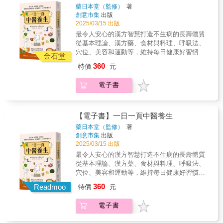
咽炎的代茶飲
動按摩，365天保健全書
藥日本堂（監修）
著
創意市集
出版
2025/03/15 出版
最令人安心的漢方智慧 打造不生病的長壽體質
從基本理論、漢方藥、食材與料理、呼吸法、
穴位、美容和運動等，維持每日健康好習慣！
金石堂
─── 日本最大中醫漢方品牌，精心鉅獻 ─── 1
360
特價
元
月～2月：年初聚會多又易暴飲暴食，食補輔以
腳底按摩，顧胃又消腫…… 3月～4月：春季著
電子書
重養肝，用綠色蔬菜排毒，幫助體內氣血循環
活化…… 5月～6月：梅雨季溼氣囤積，瑜伽搭
配精油穴位按摩，消水腫舒暢身心…… 7月～8
月：暑氣侵襲水分流失快，清熱的薄荷能幫助
【電子書】一日一頁中醫養生
降溫，保護心血管…… 9月～10月：入秋日照短
藥日本堂（監修）
著
易引發焦慮，深呼吸調息養肺，吃咖哩排憂養
創意市集
出版
脾…… 11月～12月：泡湯、足浴，做伸展暢通
2025/03/15 出版
末梢，慎防四肢冰冷、寒邪入侵…… 立春、雨
最令人安心的漢方智慧 打造不生病的長壽體質
水、驚蟄、春分、清明、穀雨；立夏、小滿、
從基本理論、漢方藥、食材與料理、呼吸法、
芒種、夏至、小暑、大暑 立秋、處暑、白露、
穴位、美容和運動等，維持每日健康好習慣！
秋分、寒露、霜降；立冬、小雪、大雪、冬
─── 日本最大中醫漢方品牌，精心鉅獻 ─── 1
360
至、小寒、大寒 春夏秋冬，365天每日一則中醫
Readmoo
特價
元
月～2月：年初聚會多又易暴飲暴食，食補輔以
知識 ✱ 從年頭到年尾，輕鬆建立養生好習慣
腳底按摩，顧胃又消腫…… 3月～4月：春季著
【本書特色】 從中醫基本原理出發，到穴位按
電子書
重養肝，用綠色蔬菜排毒，幫助體內氣血循環
摩、季節藥膳、運動和瑜伽伸展… 本書以漢方
活化…… 5月～6月：梅雨季溼氣囤積，瑜伽搭
概念，提供全年的日常保健，打造健全的肝心