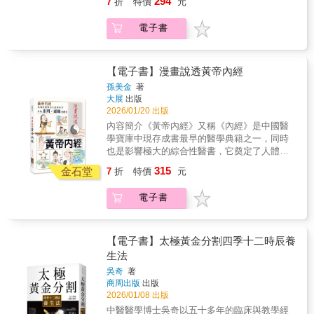
294
7
折
特價
元
作怪，把小症狀變成大病痛？・調理消化、代
況好不好，看臉色就知道，因為「心其華在
識手三陰、手三陽、足三陽、足三陰等主要經
謝與自律神經：針對胃食道逆流、腸躁症、脂
面」。 ◎按摩、拔罐、刮痧為何多選背部？祕
脈。 說明各經脈的獨特功效與主治病症， 教你
電子書
肪肝、失眠焦慮……提供中醫最精準的內在失
密就在膀胱經。（經脈最長、穴位最多）◎肝
透過經絡啟動身體自癒力，恢復平衡、重拾健
衡解方，全面調和肝脾腎；以排濕解方消除代
膽相照，不只是成語，肝功能失常，膽也會出
康。 ◎肺經養好消百病 《黃帝內經》：「諸氣
謝警報；深度解密自律神經失調。・鞏固免
狀況。（肝經與膽經互為表裡） 《黃帝內經》
者，皆屬於肺。」 可見人體所有與「氣」相關
疫，因應感染與急性發炎：帶狀皰疹、蜂窩性
中提到，人體有十二經脈，包含 手三陰（肺、
【電子書】漫畫說透黃帝內經
的功能， 都與肺有密切關係，是醫治呼吸系統
組織炎、肝臟發炎等，如何轉危為安？・逆轉
心包、心）、手三陽（大腸、三焦、小腸）、
疾病的主要經脈。 喉嚨腫痛、氣喘、落枕？找
孫美金
著
複雜難治的重症：面對心肌梗塞、心衰竭，如
足三陽（胃、膽、膀胱）、足三陰（脾、肝、
大展
出版
列缺準沒錯， 它是整條肺經調整頭頸狀態的入
何活血益氣、健脾溫陽？當免疫系統攻擊自
腎）。 在《靈樞．經別篇》中更是開宗明義的
2026/01/20 出版
口點。 ◎心經通暢，五臟六腑更穩 《黃帝內
身，如何祛風化痰、補腎健脾？・全方位調養
指出： 「十二經脈者，人之所以生，病之所以
經》認為：「心者，五臟六腑之大主也。」
內容簡介《黃帝內經》又稱《內經》是中國醫
體質的日常微習慣：如何對應四季排濕養生，
成，人之所以治，病之所以起。」 經絡，既是
心，就像身體的總指揮，統籌著五臟六腑的運
學寶庫中現存成書最早的醫學典籍之一，同時
告別水腫與疲倦？如何透過穴位按摩，養心安
人的根本，也是病的源頭。 本書作者牟明威是
作。 心經起於心中，出屬心系，胸悶、心煩、
也是影響極大的綜合性醫書，它奠定了人體的
神？
中西醫雙博士、北京中醫藥大學東直門醫院骨
胸口隱隱作痛，往往就是心經氣血卡住的警
生理、病理、診斷以及治療的認識基礎。《黃
315
科主任。 他以中西醫結合的觀點，融會《黃帝
金石堂
7
折
特價
元
訊。 ◎打通大腸經，一身都輕鬆 《黃帝內經》
帝內經》分為《靈樞》和《素問》兩部分，內
內經》的智慧， 循著十二正經的脈絡，帶你認
說，大腸是「傳導之官」：負責把髒東西排出
容包括：人體的奧秘、四季養生法、不生病的
識手三陰、手三陽、足三陽、足三陰等主要經
電子書
體外。 傳導不順時，可能會便祕、腹瀉，甚至
智慧、人體的發病規律和特點、陰陽五行與疾
脈。 說明各經脈的獨特功效與主治病症， 教你
牙痛、牙齦腫。 適度按摩合谷穴（虎口），可
病診治等。各9卷81篇。本書選擇以漫畫的形式
透過經絡啟動身體自癒力，恢復平衡、重拾健
舒緩牙痛、疏通大腸經。（孕婦、體質虛弱者
來解讀《黃帝內經》，以深入淺出的方式，通
康。 ◎肺經養好消百病 《黃帝內經》：「諸氣
不宜） ◎有膽、沒膽，看膽經 膽，就像身體的
過生動有趣的漫畫和簡潔明瞭的文字，將中國
【電子書】太極黃金分割四季十二時辰養
者，皆屬於肺。」 可見人體所有與「氣」相關
判斷官，負責做出決策、掌控勇氣。 膽氣不
古代醫學經典《黃帝內經》的精髓娓娓道來，
生法
的功能， 都與肺有密切關係，是醫治呼吸系統
足，不只容易猶豫、拖延，還可能出現肩頸緊
使讀者在輕鬆愉快的閱讀中，領略到中醫養生
疾病的主要經脈。 喉嚨腫痛、氣喘、落枕？找
吳奇
著
繃、胸口悶。 想要疏通膽經、增強膽氣，「拿
的博大精深，讓更多的人能夠輕鬆理解這部醫
商周出版
出版
列缺準沒錯， 它是整條肺經調整頭頸狀態的入
捏」肩井穴效果好。（孕婦、體質虛弱者不
學古籍經典。漫畫的形式可以跨越時間、地
2026/01/08 出版
口點。 ◎心經通暢，五臟六腑更穩 《黃帝內
宜）◎腎，先天之本，精力不足找腎經 腎臟是
域、民族和語言的障礙，幫助讀者在輕鬆愉快
經》認為：「心者，五臟六腑之大主也。」
中醫醫學博士吳奇以五十多年的臨床與教學經
人體五臟中重要臟器之一，《黃帝內經》：