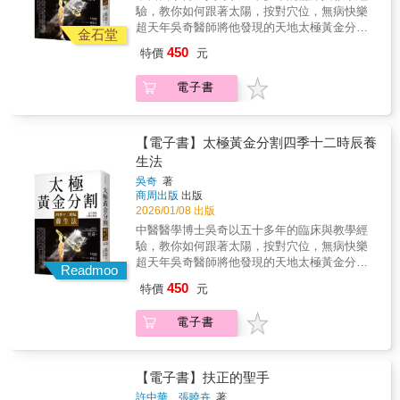
的氛圍中學習和理解中醫知識。
心，就像身體的總指揮，統籌著五臟六腑的運
驗，教你如何跟著太陽，按對穴位，無病快樂
「腎者，精之處也。」 故腎又被稱為「先天之
作。 心經起於心中，出屬心系，胸悶、心煩、
超天年吳奇醫師將他發現的天地太極黃金分割
本」，具有生精養精的作用。 想要補腎，最好
金石堂
胸口隱隱作痛，往往就是心經氣血卡住的警
能場的奧祕，結合中醫《黃帝內經》理論，開
的辦法就是按摩腎經的起始點——湧泉穴， 據
450
特價
元
訊。 ◎打通大腸經，一身都輕鬆 《黃帝內經》
啟法天則地，優化人體最佳內環境。「太極黃
說這也是蘇東坡每天必做的功課。 手太陰經對
說，大腸是「傳導之官」：負責把髒東西排出
金分割」就是利用太陽、地球的大太極場跟人
應「肺」、手少陰經對應「心」、 足陽明經對
電子書
體外。 傳導不順時，可能會便祕、腹瀉，甚至
體的小太極場共振時，會產生一個巨大的扶正
應「胃」，每條經脈都有對應的臟腑， 循經自
牙痛、牙齦腫。 適度按摩合谷穴（虎口），可
效應，激活自我修復系統，啟動深層次自我修
癒，保持氣血流暢，疾病不入。
舒緩牙痛、疏通大腸經。（孕婦、體質虛弱者
復系統能力。簡單地說：晚上1點到中午12點，
不宜） ◎有膽、沒膽，看膽經 膽，就像身體的
背對太陽。下午13點到晚上24點，面對太陽。
【電子書】太極黃金分割四季十二時辰養
判斷官，負責做出決策、掌控勇氣。 膽氣不
使你身上的人體黃金分割場太極和天地太極的
生法
足，不只容易猶豫、拖延，還可能出現肩頸緊
黃金分割場產生共振之後，按摩（或針灸）相
吳奇
著
繃、胸口悶。 想要疏通膽經、增強膽氣，「拿
應時辰對應的經絡穴位。吳奇醫師在1992年發
商周出版
出版
捏」肩井穴效果好。（孕婦、體質虛弱者不
現對頸椎病極有療效的針刺新穴位「項背
2026/01/08 出版
宜）◎腎，先天之本，精力不足找腎經 腎臟是
穴」，現在美加地區、加州灣區很多針灸醫師
中醫醫學博士吳奇以五十多年的臨床與教學經
人體五臟中重要臟器之一，《黃帝內經》：
在臨床上已廣泛應用項背穴。《黃帝內經》
驗，教你如何跟著太陽，按對穴位，無病快樂
「腎者，精之處也。」 故腎又被稱為「先天之
說：治病或養生的最高原則就是「法天則
超天年吳奇醫師將他發現的天地太極黃金分割
本」，具有生精養精的作用。 想要補腎，最好
地」。所以只要按四季十二時辰，在不同時
Readmoo
能場的奧祕，結合中醫《黃帝內經》理論，開
的辦法就是按摩腎經的起始點——湧泉穴， 據
間、不同方向，找到天地與人體的「共振」場
450
特價
元
啟法天則地，優化人體最佳內環境。「太極黃
說這也是蘇東坡每天必做的功課。 手太陰經對
域，再按十二時辰對應人體十二經絡氣化旺衰
金分割」就是利用太陽、地球的大太極場跟人
應「肺」、手少陰經對應「心」、 足陽明經對
的規律，找到相應的穴位，施予針灸或按摩，
電子書
體的小太極場共振時，會產生一個巨大的扶正
應「胃」，每條經脈都有對應的臟腑， 循經自
就能啟動人體深層的自我修復系統。本書詳細
效應，激活自我修復系統，啟動深層次自我修
癒，保持氣血流暢，疾病不入。
闡述吳奇醫師所研發、從未有人論及的、與人
復系統能力。簡單地說：晚上1點到中午12點，
體內環境密切相關的天地太極黃金分割能場的
背對太陽。下午13點到晚上24點，面對太陽。
【電子書】扶正的聖手
諸多奧祕，並以此為鑰匙，結合《黃帝內經》
使你身上的人體黃金分割場太極和天地太極的
理論，開啟法天則地，優化人體最佳內環境。
許中華、張曉卉
著