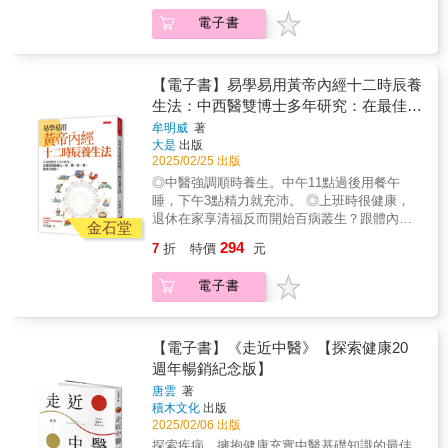
間節律。 ◎不吃早餐就能減肥，是迷思。早
電子書
上7點到9點，若不吸收好能量，會加速衰
老。 《黃帝內經》將一天分成四時， 分別對
應四季，遵循「春生、夏長、秋收、冬
藏」， 是養生的基礎，也是所謂的生物時鐘
【電子書】易學易用黃帝內經十二時辰養
現象。 作者牟明威，是中西醫雙博士、北京中
生法：中西醫雙博士多年研究：在最佳時
醫藥大學東直門醫院骨科主任， 他在門診時，
段養心、肝、脾、胃、腎，更省力有效。
牟明威
著
經常看到一些人天天辛苦上班卻鮮少生病， 等
大是
出版
到想短暫休息暫辭工作，或決定退休享清福
2025/02/25 出版
時，就開始全身不舒服， 這與他們體內生物時
◎中醫強調順時養生。中午11點過後用餐午
鐘的突然改變，有一定關聯性。 本書便是他
睡，下午3點精力就充沛。 ◎上班時很健康，
以中西醫知識為本，結合《黃帝內經》的養生
退休在家享清福反而開始百病叢生？跟體內生
理念， 並以生物時鐘為概念出發，將一天十二
金石堂
物時鐘改變有關。 ◎心血管疾病在清晨發病
個時辰裡， 體內氣血運行、經絡循行，以及臟
294
7
折
特價
元
率最高，氣喘常在夜間加重，都是因身體的時
腑的運轉， 透過易懂文字和對應的穴位圖解，
間節律。 ◎不吃早餐就能減肥，是迷思。早
為讀者提供簡單易行的養生方法。 ◎不傷肝的
電子書
上7點到9點，若不吸收好能量，會加速衰
生活方式，從睡眠開始 《黃帝內經》：
老。 《黃帝內經》將一天分成四時， 分別對
「臥則血歸於肝。」 因此養肝第一點，晚
應四季，遵循「春生、夏長、秋收、冬
上11點前入睡。這個入睡不只要躺下，還要睡
藏」， 是養生的基礎，也是所謂的生物時鐘
【電子書】《走近中醫》【探索健康20
著。 萬一當天有事非熬夜不可？踩按腳掌
現象。 作者牟明威，是中西醫雙博士、北京中
週年暢銷紀念版】
上的太衝穴、行間穴，也能養肝。 隔天記得
醫藥大學東直門醫院骨科主任， 他在門診時，
補午睡。午睡如吃補，補肝也養心。 容易胸
唐雲
著
經常看到一些人天天辛苦上班卻鮮少生病， 等
悶、頻繁掉髮，都是肝氣失調的症狀。怎麼
積木文化
出版
到想短暫休息暫辭工作，或決定退休享清福
解？哪個時辰做效果最好？ ◎晨起排便，排
2025/02/06 出版
時，就開始全身不舒服， 這與他們體內生物時
毒兼美肌 《黃帝內經》說，大腸是「傳導
探索疾病 擁抱健康充實中醫基礎知識的最佳