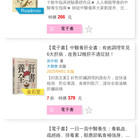
十餘年臨床經驗重磅作品★ 人人都能學會的中
信號提示你需要養胃了？ 如何應對胃潰瘍？ 適
醫養生指南★ 師從中醫傷寒大家劉渡舟、北京
合胃病患者的幾款藥膳 便祕危害多 先睡心，後
Readmoo
四大名醫之一孔伯華之孫孔令詡教授★ 結節、
睡眼： 失眠名方酸棗仁湯 睡不著的食療方 穴
266
特價
元
腎病、肺病、雜病……常見百病隨手查 這是一
位助睡眠 失眠也能休息 心病還需心藥醫： 心
本中醫入門書，作者從中醫視角出發，引經據
氣常順，百病自退 萬病生於鬱，中醫治鬱有良
電子書
典，結合多年的救治經驗，以及向傷寒大師劉
方 解鬱名方小柴胡湯 氣鬱重在自我調節 男女
渡舟、北京四大名醫之一孔伯華之孫孔令詡兩
都有更年期 讓人開心的悅心方 重要而脆弱的
位教授的求學經驗，給讀者提供應對日常常見
肺： 怎麼才能少感冒、不感冒？ 緩解感冒小茶
疾病的辦法。 生活中的口苦、打嗝、便祕、失
【電子書】中醫養肝全書：有效調理常見
飲 乾咳不一定是陰虛 治療咳嗽的常用藥 治喘
眠、結節、息肉、尿頻、感冒、咳嗽等，本書
6大肝病，改善12種肝不適症狀！
莫忘腎，腎強喘自息 腎虛咳喘怎麼治療？ 慢性
都有所涉及。此外，本書還專門補充了針對兒
咽炎的代茶飲
吳中朝
著
童與女性常見問題的應對方法，並添加了數則
大都會
出版
實用的驗案。擁有本書，很多常見問題都將迎
2025/04/01 出版
刃而解。 三治七養脾胃病： 脾胃病是怎麼來
【封面文案】針對肝臟調理的護命方，從快速
的？ 早餐不可不吃 晚餐不宜過飽、過晚 哪些
檢測、對症養護、食療到取穴，讓你全面遠離
信號提示你需要養胃了？ 如何應對胃潰瘍？ 適
肝臟病痛
合胃病患者的幾款藥膳 便祕危害多 先睡心，後
金石堂
睡眼： 失眠名方酸棗仁湯 睡不著的食療方 穴
378
7
折
特價
元
位助睡眠 失眠也能休息 心病還需心藥醫： 心
氣常順，百病自退 萬病生於鬱，中醫治鬱有良
電子書
方 解鬱名方小柴胡湯 氣鬱重在自我調節 男女
都有更年期 讓人開心的悅心方 重要而脆弱的
肺： 怎麼才能少感冒、不感冒？ 緩解感冒小茶
【電子書】一日一頁中醫養生：養氣血、
飲 乾咳不一定是陰虛 治療咳嗽的常用藥 治喘
疏經絡、排毒素，順應節氣食補強身、運
莫忘腎，腎強喘自息 腎虛咳喘怎麼治療？ 慢性