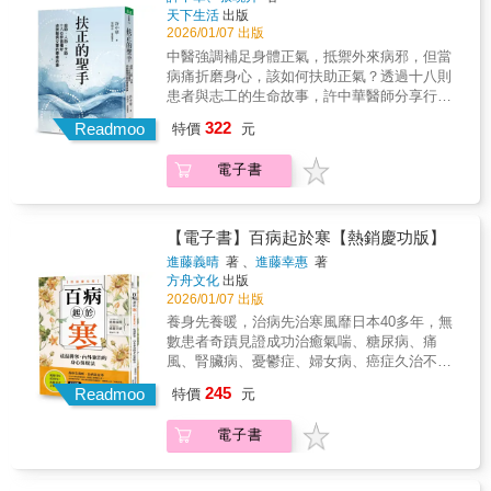
黃金分割場產生共振之後，按摩（或針灸）相
天下生活
出版
許多被腫瘤醫生判斷活不過一年的病患，經吳
應時辰對應的經絡穴位。吳奇醫師在1992年發
2026/01/07 出版
奇醫師使用「天人相應、太極黃金分割、共振
現對頸椎病極有療效的針刺新穴位「項背
扶正」獨特的針灸理論體系與方法治療之後，
中醫強調補足身體正氣，抵禦外來病邪，但當
穴」，現在美加地區、加州灣區很多針灸醫師
大部分人都仍健在，有些人甚至還能回到工作
病痛折磨身心，該如何扶助正氣？透過十八則
在臨床上已廣泛應用項背穴。《黃帝內經》
崗位；原因就是借助了天人相應的太極黃金分
患者與志工的生命故事，許中華醫師分享行醫
說：治病或養生的最高原則就是「法天則
割場共振，從而激活了人體極深層的正氣——
三十餘年的感悟與智慧，傳遞身心靈的扶正之
322
地」。所以只要按四季十二時辰，在不同時
Readmoo
特價
元
自我修復系統。吳奇醫師將這些有效治療的經
道。兼容中西醫專業，診療超過六十萬人次的
間、不同方向，找到天地與人體的「共振」場
驗與方法，彙整成大眾可以自我操作，並能有
許中華醫師，從臨床的奇蹟病例中體悟：中醫
域，再按十二時辰對應人體十二經絡氣化旺衰
電子書
效用於日常養生與保健。吳奇醫師利用「天人
所謂的「正氣」，往往是支撐患者走過難關的
的規律，找到相應的穴位，施予針灸或按摩，
相應、太極黃金分割、共振扶正」，救治了許
關鍵。他將這份感悟歸納整理為身、心、靈全
就能啟動人體深層的自我修復系統。本書詳細
多相當難治的疾病，比如帕金森氏綜合症、早
方位的扶正理論，以中醫藥為引，幫助病人補
闡述吳奇醫師所研發、從未有人論及的、與人
期失智症、視網膜剝離、視神經萎縮、青光
足正氣、擺脫病苦，找回身體的生命力。繼
【電子書】百病起於寒【熱銷慶功版】
體內環境密切相關的天地太極黃金分割能場的
眼、嚴重的憂鬱症、精神病、腦源性疾病、類
《扶正的力量》提出扶正的核心方法，《扶正
進藤義晴
著 、
進藤幸惠
著
諸多奧祕，並以此為鑰匙，結合《黃帝內經》
風濕、紅斑狼瘡乃至癌症等等，並較西方醫學
的樂章》串聯臨床論證並拓展其應用後，許醫
方舟文化
出版
理論，開啟法天則地，優化人體最佳內環境。
與一般傳統中醫學有更好的療效。實例1一個德
師凝望本心，以十八則真實故事為經緯，融入
2026/01/07 出版
許多被腫瘤醫生判斷活不過一年的病患，經吳
國婦人的腿已經腫了四十多年，她看過很多西
生涯所聞所感，梳理那些看似偶然卻殊勝的醫
養身先養暖，治病先治寒風靡日本40多年，無
奇醫師使用「天人相應、太極黃金分割、共振
醫，都治不好。中醫的講法就是脾不能健運，
病因緣。．因乳癌化療的嚴重副作用，導致皮
數患者奇蹟見證成功治癒氣喘、糖尿病、痛
扶正」獨特的針灸理論體系與方法治療之後，
水濕內停，但她的腎臟也查不出異常。她婚後
膚過敏潰爛，身心瀕臨崩潰，幸得中醫調理拾
風、腎臟病、憂鬱症、婦女病、癌症久治不癒
大部分人都仍健在，有些人甚至還能回到工作
生了兩個孩子，身體沒有任何不適，就是嚴重
回生機；．罹患極惡性胃癌與肺腺癌，被宣告
的病症根源，正是來自「寒氣」進藤義晴醫師
崗位；原因就是借助了天人相應的太極黃金分
腿腫，像大象腿一樣。她來找我治病的初期，
245
僅剩三個月餘命，經診治後得以延命，善終於
Readmoo
特價
元
於1983年發現了排寒療法，留意到只要身體出
割場共振，從而激活了人體極深層的正氣——
我用了補氣、利水、健脾、補腎、通絡等各種
平穩安適；．晚期乙狀結腸癌和肝癌確診，以
現不適，將胸部以下泡在熱水裡就會好轉，因
自我修復系統。吳奇醫師將這些有效治療的經
辦法，都沒有明顯的效果。後來我利用我所發
中藥控制病情、翻轉生活，於困境中找到心靈
電子書
此擺脫了長年的肩膀痠痛及牙痛，並且不再感
驗與方法，彙整成大眾可以自我操作，並能有
現的法天則地太極共振法，讓她躺在診床的時
依靠；．兩位醫療專業管理人員積極投入公益
冒。而長期耳朵不斷流膿、為慢性中耳炎所困
效用於日常養生與保健。吳奇醫師利用「天人
候，上午來是背對太陽，下午來就是面對太
活動，成為自利利他的志工夥伴。在這些交錯
的病患嘗試了排寒療法，中耳炎不藥而癒，甚
相應、太極黃金分割、共振扶正」，救治了許
陽。選用跟之前差不多的穴位跟中藥，治了三
的人生裡，彷彿總有一雙無形的「聖手」默默