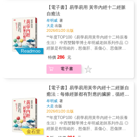
容易經痛、經血成塊，紅糖薑枝水幫妳祛寒；
腦袋像漿糊、晚上翻來覆去睡不著；一緊張就
免疫力低、容易感冒，用乾蔥葉來泡腳； 嗓子
胃痛、一吃飽就脹氣、一放鬆就水腫；焦慮、
【電子書】易學易用 黃帝內經十二經脈
容易發炎，是身體太上火，只要多喝水，不用
疲勞、腸胃不適、注意力不集中……。專研中
自癒法
藥就能治好……。困住女人一生的婦科問題
西醫合療、台中慈濟醫院中醫腫瘤科莊佳穎主
牟明威
著
病，中醫都有解，（原版書名：女人的病，
任，長期在診間看到太多人健檢報告正常，卻
大是
出版
99%都是「氣」造成的）
渾身不對勁，吃了藥仍未真正康復，其實都指
2026/01/20 出版
向一件事：氣血不流！久坐不動而氣滯，熬夜
**年度TOP100《易學易用黃帝內經十二時辰養
追劇讓陰虛火旺，高糖高油讓痰濕積聚，壓力
生法》 中西雙醫學博士牟明威老師系列作品 ◎
焦慮讓肝氣鬱結；這些生活方式正在製造「慢
經脈是有情緒的，怒傷肝、喜傷心、思傷脾、
性堵塞」，侵蝕我們的健康。修復健康不是靠
Readmoo
憂傷肺、恐傷腎。 ◎想知道一個人「心」的情
控制，而是靠順應。氣血一通，身體自然找到
286
特價
元
況好不好，看臉色就知道，因為「心其華在
恢復的力量。莊佳穎從處理複雜重症的頂尖臨
面」。 ◎按摩、拔罐、刮痧為何多選背部？祕
床經驗出發，將「中醫治本」的智慧，擴展到
電子書
密就在膀胱經。（經脈最長、穴位最多）◎肝
預防保健。書中收錄多年的臨床經驗與真實案
膽相照，不只是成語，肝功能失常，膽也會出
例，深入解析消化道失衡、自律神經失調、代
狀況。（肝經與膽經互為表裡） 《黃帝內經》
謝異常，到心血管、自體免疫等疑難重症，讓
中提到，人體有十二經脈，包含 手三陰（肺、
【電子書】易學易用黃帝內經十二經脈自
我們更了解如何恢復身體自癒力。這本書是看
心包、心）、手三陽（大腸、三焦、小腸）、
癒法：每條經脈都有對應的臟腑，循經養
待自己的新方式！無論你是「未病」但不時有
足三陽（胃、膽、膀胱）、足三陰（脾、肝、
點小困擾的亞健康族群；或健檢紅字頻傳，甚
生，疾病不入，零基礎就能自己調理。
牟明威
著
腎）。 在《靈樞．經別篇》中更是開宗明義的
至正苦於慢性病的「已病」者；或想打好基
大是
出版
指出： 「十二經脈者，人之所以生，病之所以
礎，避免未來生病的人，都能找到與身體和解
2026/01/20 出版
成，人之所以治，病之所以起。」 經絡，既是
的方法。本書重點——・看懂體質警訊：為什
**年度TOP100《易學易用黃帝內經十二時辰養
人的根本，也是病的源頭。 本書作者牟明威是
麼有些人易疲累，有些人易胖，有些人易怒？
生法》 中西雙醫學博士牟明威老師系列作品 ◎
中西醫雙博士、北京中醫藥大學東直門醫院骨
要有效治未病，要先知道自己的體質是哪一
經脈是有情緒的，怒傷肝、喜傷心、思傷脾、
科主任。 他以中西醫結合的觀點，融會《黃帝
金石堂
型。・拆解五大病邪：濕熱痰瘀毒如何在體內
憂傷肺、恐傷腎。 ◎想知道一個人「心」的情
內經》的智慧， 循著十二正經的脈絡，帶你認