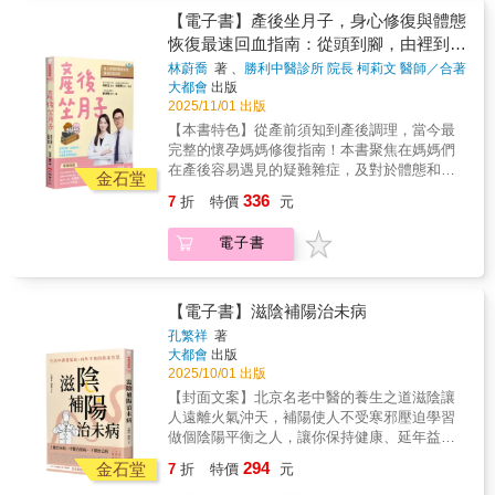
活在過去的記憶中，也不沉迷於不切實際的妄
康延壽的關鍵是什麼？▍從《黃帝內經》到現
【電子書】產後坐月子，身心修復與體態
想。保養小腸應吃溫熱飲食，並揉開肩部僵硬
代醫學：男女有別，養護關鍵也不同十世紀以
恢復最速回血指南：從頭到腳，由裡到
肌肉。
前，東西方的醫學普遍採用「一性模式」，認
外，史上最完整的中醫產後調理聖經
林蔚喬
著 、
勝利中醫診所️ 院長 柯莉文 醫師／合著
為男女性的身體構造並無差異。然而，早在五
著
大都會
出版
千年前的《黃帝內經》中，便已從「腎氣」的
2025/11/01 出版
角度揭示男女有別的成長週期與養生觀。所謂
【本書特色】從產前須知到產後調理，當今最
「女七男八」，意指女性以七年，男性以八年
完整的懷孕媽媽修復指南！本書聚焦在媽媽們
為一個生命週期，分別展現出不同的身心變化
在產後容易遇見的疑難雜症，及對於體態和容
與健康特徵。順應這些階段性的轉折，不僅預
金石堂
貌的調養建議，更詳細提出可簡單有效率實行
防疾病，還能維持健康、延年益壽、享受人
336
7
折
特價
元
的運動步驟，結合中西醫觀點與中醫整復知
生。莊靜芬醫師承襲母親莊淑旂博士對女性生
識，提供媽媽們溫和有效的改善解方，在擺脫
命週期的深刻洞察⎯⎯⎯女性三春，並融合自身
電子書
疼痛的同時，找回美麗與自信。
數十年臨床經驗觀察與中西方醫學精隨，首創
針對男性的三大關鍵期⎯⎯⎯男性三春，構築
「全人健康」的藍圖。同時提醒大家，男女在
【電子書】滋陰補陽治未病
性別與身體構造上的差異，意味著調養方式必
須因人而異；依據不同階段的需求養護臟腑，
孔繁祥
著
大都會
出版
改善體質，就能真正甦醒健康。▍生命節律與
2025/10/01 出版
養生關鍵：男性三春 × 女性三春◆男性三春(1)
轉大人期：第二性徵初現，首重筋骨與氣血調
【封面文案】北京名老中醫的養生之道滋陰讓
理(2)射精期：照護陰莖，養護肝腎，注重養精
人遠離火氣沖天，補陽使人不受寒邪壓迫學習
蓄銳(3)初衰期：濡養肝血，補足腎氣，遠離初
做個陰陽平衡之人，讓你保持健康、延年益
老症候群◆女性三春(1)月經期：善養經期，調
壽！
294
金石堂
7
折
特價
元
順氣血，身心安和自在(2)養胎坐月子期：孕育