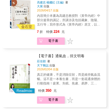
卻越喝越憔悴？ 因為人的體質共分為九種，不
高建忠 楊繼紅 (主編)
著
讚：「哇，妳都沒變耶，還是一樣年輕。」◎
同體質吃法大不同， 本書舉出最常見的氣虛、
大展
出版
調氣血，人參、山藥效果佳，外加跳繩來幫
陽虛和濕熱，告訴妳該怎麼針對個人體質進
2026/04/17 出版
忙： 冰山美人其實一點都不美，這是氣血不足
補。◎修好心，不生氣，女性專用的終極養生
內容簡介本書為高建忠教授對《黃帝內經》中
的徵兆； 怎知自己氣血夠不夠？有四招能目
法： 女性的病，99％都是氣出來的， 因為怒傷
部分篇章的講記，所講涉及包括藏象、陰陽、
測。 怎麼補？吃桑葚、桂圓或山藥，或用人參
肝、驚傷腎、悲傷肺、思傷脾，情緒多變，月
五行等；寫作形式為《黃帝內經》原文，以及
泡茶喝（但須多喝水）。 不孕症患者調好氣
金石堂
經就亂， 當心情莫名抑鬱，記得多吃薑黃、或
對原文逐字逐句解讀，在部分章節還附有臨床
血，再搭配跳繩，能改善內分泌、促進卵泡發
224
7
折
特價
元
泡薑黃茶，可疏肝解鬱。 多按按乳房正中間的
案例，使晦澀難懂的文言文變成通俗易懂的白
育。◎養好陰，關鍵在養腎： 腎在腰部，為一
膻中穴，可化解不開心，預防乳房疾病。 作者
話文，有利於基礎理論與臨床實際相聯繫，便
身精氣所在，對女性的影響更大於男性， 常說
電子書
還提供二十多種獨特凍齡易瘦食療法，像是，
於古文基礎薄弱和欠缺中醫臨床的學習者學習
的人老珠黃、老眼昏花，就是說腎虛的人。 可
容易經痛、經血成塊，紅糖薑枝水幫妳祛寒；
使用，使其學有所思、學有所得。
以煮白米粥，加上適量的蓮子、百合和藕；覺
免疫力低、容易感冒，用乾蔥葉來泡腳； 嗓子
得太麻煩？ 市面上補腎的中成藥至少十幾種，
容易發炎，是身體太上火，只要多喝水，不用
【電子書】通氣血，排文明毒
可以選哪一種？◎辨體質，胖有胖的方法，瘦
藥就能治好……。困住女人一生的婦科問題
有瘦的解方： 同款養生茶，有人越喝越美，妳
莊佳穎
著
病，中醫都有解，（原版書名：女人的病，
天下雜誌
出版
卻越喝越憔悴？ 因為人的體質共分為九種，不
99%都是「氣」造成的）
2026/02/04 出版
同體質吃法大不同， 本書舉出最常見的氣虛、
陽虛和濕熱，告訴妳該怎麼針對個人體質進
真正的健康，不是消除症狀，而是維持氣血流
補。◎修好心，不生氣，女性專用的終極養生
暢。這不是一本養生書，而是一套疏通身體的
法： 女性的病，99％都是氣出來的， 因為怒傷
行動指南！疲累、失眠、焦慮、易胖、三
肝、驚傷腎、悲傷肺、思傷脾，情緒多變，月
高⋯⋯，關鍵不是老化，而是氣血不通。中醫
350
Readmoo
特價
元
經就亂， 當心情莫名抑鬱，記得多吃薑黃、或
腫瘤專家淬鍊重症治療的智慧，教你恢復氣血
泡薑黃茶，可疏肝解鬱。 多按按乳房正中間的
運行，從根本解決慢性發炎、代謝不良、免疫
電子書
膻中穴，可化解不開心，預防乳房疾病。 作者
失衡！※ ※ ※ ※ ※ ※你是
還提供二十多種獨特凍齡易瘦食療法，像是，
不是每天都在跟身體打仗？早上起不來、下午