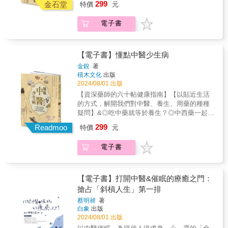
氣、血、陰、陽等基本物質虧損或是臟腑功能
299
理。＊針對日常生活中的常見病，給出對症調
金石堂
特價
元
氣出來的！●排除體內毒，去疼痛、防癌症！●
是通過通大便這種方式，使停留在人體下部的
火失衡？◎天王補心丹和牛黃清心丸的「心」
衰退的一種方法。 聽聲治咳嗽 通過聽聲
理方案，小病小痛在家就可以調理。本書根據
吃完飯就躺在床上，竟然有三大壞處！●為什麼
宿食、燥屎、冷積、瘀血、結痰、水飲等病理
是同一個「心」嗎？&「有病好好治病，沒病好
和嗅味來獲取疾病信息的方法被稱為「聞
當下上班族養生熱的趨勢，針對工作節奏快、
電子書
說做運動，要符合天時、地利、人和？
物質從下竅排出，達到祛邪除病目的的一種治
好吃飯。」&感冒好不了？對「證」下藥才能藥
診」。咳嗽是一種有聲音的疾病，而且這個聲
生活壓力大、生活及飲食不規律等諸多現象，
療方法； 和法，顧名思義，就是通過和
到病除。餃子也養生？冬天吃餃子，其實大有
音往往又含有很多有關疾病的有用信息。如咳
提出全新的養生指導方案，幫助讀者擺脫亞健
解、調和的手段來治療疾病的一種方法。它不
學問。保健品特別有效？小心藥物添加。讓冷
嗽聲緊悶、喉中有痰聲的，治療就應該以化痰
康，遠離常見疾病的困擾。全書從《黃帝內
像汗、吐、下三法這樣以祛邪為特性，而是通
知識變成常識，守護自己和家人的健康，比想
【電子書】懂點中醫少生病
來止咳；如果乾咳無痰的，就應該滋陰潤肺以
經》、《傷寒雜病論》、《本草綱目》等傳統
過調和，使人體正氣和外界邪氣之間取得某種
像中簡單！&【本書特色】◆既是知名藥師的中
金銳
著
止咳；而如果咳嗽聲就像敲破鼓，發出「空
中醫典籍中挖掘精華，結合作者五十餘年的研
和平，也使人體各個臟腑在功能運轉上達到某
醫漫談，也是寫給普通人的科普書。◆從細微
積木文化
出版
空」的聲音的，那就要用滋陰潛陽的方法來治
究經驗，幫助讀者建立正確的養生觀，找到適
種和諧； 溫法和清法是兩種完全相反的治
處入手，解答日常生活中常見的疾病和用藥疑
2024/08/01 出版
療了。 作者朋友的父親咳嗽半個多月不
合自己體質的養生方法，並教讀者學會辨偽去
法。溫是溫熱的意思，而清則是清涼的意思。
問。◆分析個案，追溯中醫的文化源流，見樹
【資深藥師的六十帖健康指南】【以貼近生活
癒，打電話向作者諮詢。在電話裡看不到舌
妄，揭開一些養生謠言的神祕面紗。●為什麼腦
溫法當然就是用來治療寒證的，而清法就是用
又見林。&【理】人與自然是一個整體【法】治
的方式，解開我們對中醫、養生、用藥的種種
苔，也摸不到脈象，只聽咳嗽聲，正是那種
中風的年輕人越來越多？●有哪些習慣，正在偷
來治療熱證； 消法是去除人體內部病理積
療一步到位【方】字裡行間藏著的秘密【藥】
疑問】&◎吃中藥就等於養生？◎中西藥一起
「空空」的如擊敗鼓的「破聲」。朋友的父親
偷扼殺你的健康？●當心保健品越吃越虛！●睡
滯的一種治療方法； 補法是用於治療人體
吃得貴不如吃得對&中醫藥愈來愈普及，但五花
吃，就是中西醫結合嗎？◎熬夜猝死是因為水
嫌熬中藥太麻煩，作者就教他去超市買些蜜餞
眠不好的後果，不單單是老得快？●真正的養生
氣、血、陰、陽等基本物質虧損或是臟腑功能
299
八門的保健資訊，坊間令人眼花繚亂的保健
Readmoo
特價
元
火失衡？◎天王補心丹和牛黃清心丸的「心」
烏梅，每次吃三至五顆，一天兩次。第一天吃
不是吃吃喝喝，而是養神！●絕大多數的病都是
衰退的一種方法。 聽聲治咳嗽 通過聽聲
品、中成藥，都讓我們難以好好審視自己的病
是同一個「心」嗎？&「有病好好治病，沒病好
完，咳嗽就好像明顯減輕了，第三天就基本不
氣出來的！●排除體內毒，去疼痛、防癌症！●
和嗅味來獲取疾病信息的方法被稱為「聞
痛或體質，對症下藥。本書立足於「中醫治的
電子書
好吃飯。」&感冒好不了？對「證」下藥才能藥
咳了。 原來從咳嗽的聲音特徵看，屬於陰
吃完飯就躺在床上，竟然有三大壞處！●為什麼
診」。咳嗽是一種有聲音的疾病，而且這個聲
不是病，而是病人」、「以正養正，以偏糾
到病除。餃子也養生？冬天吃餃子，其實大有
虛陽浮，烏梅味酸，具有收斂攝納的作用，能
說做運動，要符合天時、地利、人和？
音往往又含有很多有關疾病的有用信息。如咳
偏」的經典理念，展開一連串親切、貼心的問
學問。保健品特別有效？小心藥物添加。讓冷
使浮越的元陽重新潛藏到腎中，所以能治癒這
嗽聲緊悶、喉中有痰聲的，治療就應該以化痰
答，自成體系，卻又通俗易懂，以個案與數
知識變成常識，守護自己和家人的健康，比想
種咳嗽。一味平常的食物，治療好了半個多月
【電子書】打開中醫&催眠的療癒之門：
來止咳；如果乾咳無痰的，就應該滋陰潤肺以
據，帶我們走出生活中經常碰到的中醫藥誤
像中簡單！&【本書特色】◆既是知名藥師的中
的咳嗽，這就是中醫聽聲斷病的奇效。 情
搶占「斜槓人生」第一排
止咳；而如果咳嗽聲就像敲破鼓，發出「空
區。超過六十篇小科普，就像一帖帖處方箋，
醫漫談，也是寫給普通人的科普書。◆從細微
志與五臟有什麼關係？ 喜、怒、憂、思、
空」的聲音的，那就要用滋陰潛陽的方法來治
總有一帖可以消除你的困惑！&【專業推薦】許
蔡明昶
著
處入手，解答日常生活中常見的疾病和用藥疑
恐這五種最具有代表意義的情志變化，稱之為
療了。 作者朋友的父親咳嗽半個多月不
白象
出版
仁明／璞真中醫診所院長高定一／長庚紀念醫
問。◆分析個案，追溯中醫的文化源流，見樹
「五志」。情志的變化往往是外界信息影響下
2024/08/01 出版
癒，打電話向作者諮詢。在電話裡看不到舌
院中醫部主治醫師小末醫師／本末中醫院長&小
又見林。&【理】人與自然是一個整體【法】治
五臟精氣發生變化的結果，我們既可以通過情
苔，也摸不到脈象，只聽咳嗽聲，正是那種
末醫師（本末中醫院長）：「中醫的治病特長