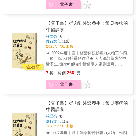
新生，更是調理體質的黃金契機(3)更年期：坦
電子書
然迎接身心蛻變，活出自在與喜悅▍關於生
長、生育、生命、生活的健康全書依照性別養
護臟腑機能，結合天然草本「大藥」補足營
養，把握時機調整偏頗體質，並順應四時節律
【電子書】從內到外談養生：常見疾病的
來怡然養生⎯⎯⎯本書將逐步分享如何在每個生
中醫調養
命階段，專注享受過程，用心照顧自己，找到
張雪亮
著
健康長壽的不二法門。本書特色◎首創理論：
健行文化
出版
提出男女三大身心發展關鍵期與八個生命週
2025/04/01 出版
期，完整剖析健康藍圖。◎中西醫結合：深入
★ 2022年度中國中醫藥科普影響力人物工作四
分析不同性別的生理週期特徵與潛在問題，提
十餘年臨床經驗重磅作品★ 人人都能學會的中
供專屬照護與飲食指南。◎古今融合：取經古
醫養生指南★ 師從中醫傷寒大家劉渡舟、北京
籍智慧，依年齡分段設計改善體質、維持健康
金石堂
四大名醫之一孔伯華之孫孔令詡教授★ 結節、
的運動建議與食療方。◎藥食同源：精選多道
266
7
折
特價
元
腎病、肺病、雜病……常見百病隨手查 這是一
兼具營養與療效的料理，包括男女轉骨方、滋
本中醫入門書，作者從中醫視角出發，引經據
補臟腑佳餚、月子調養菜單、腹部大掃除食譜
電子書
典，結合多年的救治經驗，以及向傷寒大師劉
等，貫徹以食補代替藥補，以廚房代替藥房的
渡舟、北京四大名醫之一孔伯華之孫孔令詡兩
核心精神。
位教授的求學經驗，給讀者提供應對日常常見
疾病的辦法。 生活中的口苦、打嗝、便祕、失
【電子書】從內到外談養生：常見疾病的
眠、結節、息肉、尿頻、感冒、咳嗽等，本書
中醫調養
都有所涉及。此外，本書還專門補充了針對兒
張雪亮
著
童與女性常見問題的應對方法，並添加了數則
健行文化
出版
實用的驗案。擁有本書，很多常見問題都將迎
2025/04/01 出版
刃而解。 三治七養脾胃病： 脾胃病是怎麼來
★ 2022年度中國中醫藥科普影響力人物工作四
的？ 早餐不可不吃 晚餐不宜過飽、過晚 哪些