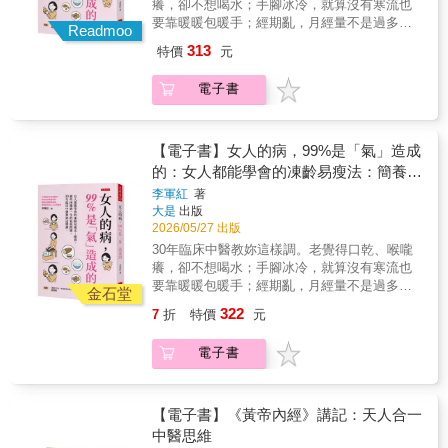
癢，卻不想喝水；手腳冰冷，就算沒有寒流也
動容易因頭暈、低血糖，增加猝死風險。 春夏
＊獨家收錄：下半身保健速查表本書特色1. 博
要靠暖暖包暖手；經期亂，月經量不是過多，
秋冬，該怎麼順應四時而養？ 不想生病？指甲
Readmoo
採《黃帝內經》、《千金方》等中醫經典，傳
就是幾乎沒有……有些人甚至經痛難熬。不愛
常剪，疾病不染；感冒初期，記得來碗「神仙
313
特價
元
承古老有效的養生智慧！2. 提供簡易可行的運
也不常說話（大家口中的冰山美人），喉嚨卻
粥」。 融合《黃帝內經》、《本草綱目》等中
動方式，無須器材，隨時輕鬆做，有效鍛鍊下
常發炎。這些婦科問題雖然稱不上病，總是在
醫經典與現代醫學， 藥補不如食補，打造強
電子書
半身！3. 經典大字版，有趣的案例故事搭配清
青春期、妊娠期、更年期甚至到老年期，困擾
健、不生病的體質。
楚插圖，好讀好看好吸收！
女性一生。作者李軍紅是中西醫結合執業醫
師、有30年婦科臨床實證經驗。他說，女人的
病，99%都是「氣」造成的，因此他自創四步
【電子書】女人的病，99%是「氣」造成
養生法：調氣血、養好陰、辨體質、修好心
的：女人都能學會的凍齡易瘦法：簡養。
（不生氣），讓女人不論在任何年齡，都被
那些困擾妳一生的氣血問題，30 年臨床
李軍紅
著
讚：「哇，妳都沒變耶，還是一樣年輕。」◎
大是
出版
中醫教妳這樣調。
調氣血，人參、山藥效果佳，外加跳繩來幫
2026/05/27 出版
忙： 冰山美人其實一點都不美，這是氣血不足
30年臨床中醫教妳這樣調。老覺得口乾、喉嚨
的徵兆； 怎知自己氣血夠不夠？有四招能目
癢，卻不想喝水；手腳冰冷，就算沒有寒流也
測。 怎麼補？吃桑葚、桂圓或山藥，或用人參
要靠暖暖包暖手；經期亂，月經量不是過多，
泡茶喝（但須多喝水）。 不孕症患者調好氣
金石堂
就是幾乎沒有……有些人甚至經痛難熬。不愛
血，再搭配跳繩，能改善內分泌、促進卵泡發
322
7
折
特價
元
也不常說話（大家口中的冰山美人），喉嚨卻
育。◎養好陰，關鍵在養腎： 腎在腰部，為一
常發炎。這些婦科問題雖然稱不上病，總是在
身精氣所在，對女性的影響更大於男性， 常說
電子書
青春期、妊娠期、更年期甚至到老年期，困擾
的人老珠黃、老眼昏花，就是說腎虛的人。 可
女性一生。作者李軍紅是中西醫結合執業醫
以煮白米粥，加上適量的蓮子、百合和藕；覺
師、有30年婦科臨床實證經驗。他說，女人的
得太麻煩？ 市面上補腎的中成藥至少十幾種，
病，99%都是「氣」造成的，因此他自創四步
【電子書】《黃帝內經》講記：天人合一
可以選哪一種？◎辨體質，胖有胖的方法，瘦
養生法：調氣血、養好陰、辨體質、修好心
中醫思維
有瘦的解方： 同款養生茶，有人越喝越美，妳
（不生氣），讓女人不論在任何年齡，都被