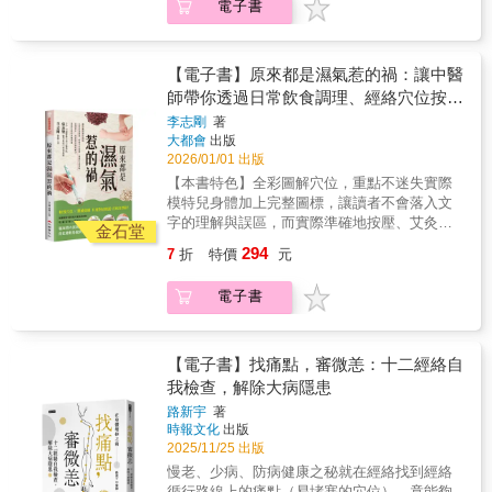
電子書
成宿疾，想健康就別忽視‧心寒亦是毒，焦躁鬱
所謂的「正氣」，往往是支撐患者走過難關的
法調動、喚醒人體深藏的自我修復系統，即深
便秘，頭痛、肩膀痠痛的症狀也大大減輕。」
悶讓身體積寒更深‧異位性皮膚炎是排毒反應，
關鍵。他將這份感悟歸納整理為身、心、靈全
藏的正氣。
（67歳女性）乾薑料理DIY，對症排寒真簡單作
一癢就抓，多泡熱水澡輕鬆實踐排寒生活，找
方位的扶正理論，以中醫藥為引，幫助病人補
者石原新菜醫師自己也是乾薑療法的受益者，
回身體自癒力‧夏天時利用冷氣和電風扇，製造
足正氣、擺脫病苦，找回身體的生命力。繼
【電子書】原來都是濕氣惹的禍：讓中醫
原本一直為便秘、生理不順、痔瘡及青春痘所
頭涼腳暖的狀態‧衣服選擇天然纖維材質，下半
《扶正的力量》提出扶正的核心方法，《扶正
師帶你透過日常飲食調理、經絡穴位按
苦，在與名醫父親石原結實交流後，開發出
身全年保暖‧選擇溫熱食材，搭配少許寒涼食物‧
的樂章》串聯臨床論證並拓展其應用後，許醫
「乾薑排寒保健法」。只要利用烤箱就可在家
摩、健康生活律動，從裡到外、按部就班
李志剛
著
細嚼慢嚥30分鐘，有飽足感立刻停止進食‧即使
師凝望本心，以十八則真實故事為經緯，融入
輕鬆炮製乾薑，在常溫下可以保存3個月，磨成
大都會
出版
徹底解決濕氣引起的身體病痛
是夏天，也要穿多層襪幫足部排寒‧睡眠期間是
生涯所聞所感，梳理那些看似偶然卻殊勝的醫
薑粉後，加在熱水、紅茶、湯、飯、麵中，每
2026/01/01 出版
排毒顛峰期，可利用熱水袋替下半身保溫本書
病因緣。．因乳癌化療的嚴重副作用，導致皮
天吃一點，就能改善各種疑難雜症。書中提供
【本書特色】全彩圖解穴位，重點不迷失實際
特色：1.日本排寒之父教你掌握正確觀念、徹
膚過敏潰爛，身心瀕臨崩潰，幸得中醫調理拾
包含主食、飲料和甜點的14道對症食譜，隨時
模特兒身體加上完整圖標，讓讀者不會落入文
底排寒：錯誤的服裝和飲食會讓身體習慣寒氣
回生機；．罹患極惡性胃癌與肺腺癌，被宣告
為健康加溫！天天吃薑，從此不生病‧乾薑紅
字的理解與誤區，而實際準確地按壓、艾灸特
入侵的狀態，進而喪失排除寒氣的本能。惡性
僅剩三個月餘命，經診治後得以延命，善終於
金石堂
茶，隨時飲用的萬病解方‧乾薑燒酌，睡前一杯
效穴位，精準達到自己想要補強的目標。多方
循環之下，人體為了保持恆溫，就會拚命排除
平穩安適；．晚期乙狀結腸癌和肝癌確診，以
294
7
折
特價
元
不失眠‧乾薑火鍋，消除疲勞防感冒‧乾薑蔬菜
管道，聚焦現代毛病不只外在的穴位按摩，本
過重的寒氣，導致身體發熱。如果經常因為發
中藥控制病情、翻轉生活，於困境中找到心靈
湯，緩解便秘症狀‧乾薑粉隨身備，外食也能健
書也提供自體內改善體質的食譜與泡腳方，根
熱潮紅而困擾，就是體內寒氣過重的警訊。而
依靠；．兩位醫療專業管理人員積極投入公益
電子書
康吃本書特色：1.日本排寒專家掀起乾薑熱潮
據現代人常見的各種疑難雜症，提出具體且多
手腳或下腹部等身體部位經常感覺冰冷畏寒，
活動，成為自利利他的志工夥伴。在這些交錯
的經典之作：冷氣引起的文明病、熬夜、高
樣的調養方式，令讀者能依自身需要進行選擇
就是「寒性體質」，一般來說，寒性體質是女
的人生裡，彷彿總有一雙無形的「聖手」默默
壓、飲食過量等，讓現代人的體溫比以前還
和調整。
性特有的問題，但寒氣入侵卻和性別完全沒有
牽引，那是醫者的仁心仁術，是家人的陪伴，
低，多數都是35℃，甚至是34℃。對於因為身
【電子書】找痛點，審微恙：十二經絡自
關係，很多男性也會經常出現手腳冰冷的問
是病人願意自救的決心，也是彼此相互扶持與
體冰冷而出現各種症狀的人，經過炮製的乾薑
我檢查，解除大病隱患
題。2.常保溫暖、身心都健康：包括衣著、飲
行善所匯聚的力量，展現了正氣如何托起陷入
是最好的特效藥。2.食材取得容易又便宜，自
食、睡眠等保暖重點，並提供春夏秋冬的排寒
苦難的心靈，為病苦之人照亮療癒道路。身
路新宇
著
然養生、零副作用：薑最大的優點就是生的原
生活原則，像是有心臟病、肥胖問題的人，夏
動、心靜、靈安，使正氣充盈；自助、人助、
時報文化
出版
料非常便宜，老薑也容易貯藏，薑價一年四季
天就要增加半身浴和足湯的時間。而一旦腳暖
天助，喚善善相應。祈願每一位讀者也能感受
2025/11/25 出版
都算穩定。薑是食物，不是藥品，沒有副作
了，神奇的是，心也會跟著變暖。3.插圖解
到內在的正氣被喚醒，找到希望與安定，並成
慢老、少病、防病健康之秘就在經絡找到經絡
用，不傷腸胃，甚至還有健胃的功能。3.「乾
說，簡明易操作：自我檢測是否寒氣入侵的
為自己與他人生命中那雙溫柔的「聖手」。
循行路線上的痛點（易堵塞的穴位），竟能夠