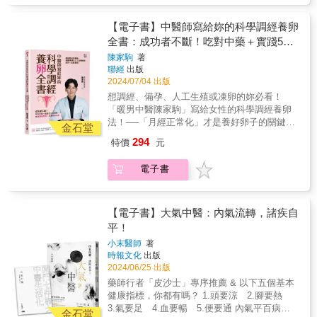
些慢性病，比如高血壓、糖尿病、脾胃病、婦
品質不佳嗎？本書適合這些人──•月經失調許
科病等，都可以透過推、拿、按、摸的手法進
久，一直找不到原因。•長期透過西藥催經，想
【電子書】中醫師寫給妳的科學調經養卵
行調治。 & ❐「推、拿、按」是治療方法，
恢復自然排卵。•有多囊性卵巢問題，體重變化
全書：成功者不斷！吃對中藥＋實踐5大
「摸」是診斷，相當於中醫學裡的觸診。 我推
大。•備孕中，但不如想像中順利。•想凍卵，希
薦的養生方法是什麼？就是透過雙手在人體的
好習慣，有效調理月經、改善排卵功能
陳家駒
著
望能有好成績。陳家駒中醫師長期在第一線看
體表以推、拿、按、摸的形式進行診斷、治療
聯經
出版
診，聆聽女性患者的心聲，在看過許多案例後
和自我保養的一種健康法。 & ＿＿ . 本書內容
2024/07/04 出版
他表示，若沒有正常排卵或內膜代謝出狀況，
.& ＿＿ ☞《黃帝內經》疾病觀：我們為什麼生
想調經、備孕、人工生殖或凍卵的妳必看！
月經也不會正常。他強調，不論是備孕、養
病？ ☞《黃帝內經》自診法：如何用手為自己
「暖男中醫陳家駒」寫給女性的科學調經養卵
卵，正常的月經週期是關鍵。▍怎麼樣才算是
檢測身體？ ☞ 按穴道解除病痛：感冒、過敏、
法！──「月經正常化」才是養好卵子的關鍵──
「正常的月經」？正常的月經＝正常排卵狀態
金石堂
頸椎病、腰痛、經痛、慢性疲勞、糖尿病、高
科學化分析＋中藥調理，把握黃金養卵3個月，
＋正常子宮內膜增厚代謝兩者之中有一項出問
294
特價
元
血壓、癌症、嬰兒發燒 ... ☞ 日常鍛練養生
全面提升卵子力。▍精彩內容搶先看•月經都有
題，月經就不會正常。▍卵巢有黃金期，花3個
功：中國武學家的基本操 ☞ 中醫理療說明書：
來，不代表有排卵？•「亞健康」也會影響卵子
月養卵最剛好對女性來說，卵巢的時間是不等
電子書
泡腳、拔罐、刮痧、艾灸、拉筋拍打運用中醫
品質嗎？•多囊就一定難懷孕嗎？•年過 40，就
人的，以所有備孕條件來說，「年齡」最不可
的補洩概念？ ☞ 特別專題：找不到原因的「過
不適合凍卵嗎？•體質易流產，一定是因為卵子
逆。再加上不少人對經期有錯誤迷思，反而錯
勞死」 & ❐ 徒手「３３４」療法 ３種手法：
品質不佳嗎？本書適合這些人──•月經失調許
過最佳調理期。一般會建議花3個月來養卵，再
抓拿、點按、撥揉 ３大區域：玉枕關、夾脊
久，一直找不到原因。•長期透過西藥催經，想
【電子書】大氣中醫：內氣流轉，諸疾自
搭配書中的5大好習慣，便能事半功倍。【養卵
關、尾閭關 ４大法則：上下、左右、前後、交
恢復自然排卵。•有多囊性卵巢問題，體重變化
平！
好習慣1】少吃添加物，營養也要均衡。【養卵
叉對應 & ───────── 自診自療，手到病除
大。•備孕中，但不如想像中順利。•想凍卵，希
好習慣2】補充天然藥膳，強化基礎體質。【養
小末醫師
著
───────── 很簡單，就是手到病除，該找病
望能有好成績。陳家駒中醫師長期在第一線看
卵好習慣3】睡眠穩定，幫助改善內分泌。【養
時報文化
出版
因找到病因， 用極簡的方法就能把疾病祛除。
診，聆聽女性患者的心聲，在看過許多案例後
卵好習慣4】壓力平衡，以維持月經的規律。
2024/06/25 出版
& ☛ 鼻子瞬間通氣法 用手指輕輕掐風池穴上下
他表示，若沒有正常排卵或內膜代謝出狀況，
【養卵好習慣5】規律運動讓氣血循環，卵子更
藥師行者「皮沙士」專序推薦 & 以下五個基本
左右 將近五公分距離的痛點 ☛ 徒手袪感冒 風
月經也不會正常。他強調，不論是備孕、養
健康。現在開始調經養卵，絕對不晚！
健康指標，你都有嗎？ 1.頭要涼 2.腳要熱
寒感冒，抓拿玉枕關； 風熱感冒，在大椎上
卵，正常的月經週期是關鍵。▍怎麼樣才算是
3.氣要足 4.血要暢 5.便要通 內氣平百病！
下、風門兩邊刮痧； 暑溼感冒，點按承山穴 ☛
「正常的月經」？正常的月經＝正常排卵狀態
金石堂