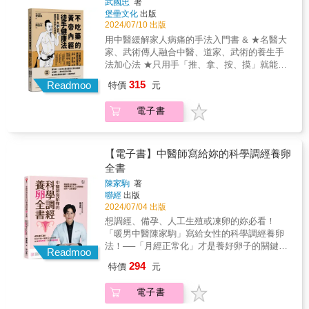
過旺的表現，可以通過瀉肝火的方法來治療；
武國忠
著
（Hypnotic Meridian Points） 小白也能成為身
思慮難解是脾中精氣不足的表現，可以通過健
堡壘文化
出版
心靈療癒大師 & 本書不僅是一本關於中醫和健
運脾土的方法來治療。
2024/07/10 出版
康、催眠的專業指南， 更是一本自我探索與生
用中醫緩解家人病痛的手法入門書 & ★名醫大
命成長的啟發之書。 通過學習中醫與催眠的知
家、武術傳人融合中醫、道家、武術的養生手
識和技巧， 讀者將更好地認識自己的身心狀
法加心法 ★只用手「推、拿、按、摸」就能自
態， 找到解決問題的方法，提升生活品質，實
我保養的無藥健康法 & ⿻ 按摩方法、自己觸
315
現個人發展。 & 本書也提到一些「輔助療法」
Readmoo
特價
元
診，中醫理療整合 ⿻ 真人圖解穴位手法，簡單
及「心靈療癒」， 除了探索身心靈整合的奧
好懂易參照 ⿻ 治療與預防，全面的身心健康醫
祕，也讓預防保健領域更為全面。 另外，書中
電子書
療觀 & & 本書三大重要觀念
也提及一些超自然或有些「玄」的民俗活動，
●──────────────────────● ✓ 盡量
作者解釋了諸如觀落陰及觀元辰宮的玄密和效
不用藥（不依賴藥物，但該吃藥還是得吃） ✓
用， 有興趣的讀者可以從中得到這方面的知識
學入門手法、理解辨證脈絡（了解為何這樣
【電子書】中醫師寫給妳的科學調經養卵
和建議。 &
做） ✓ 清楚中醫侷限（不該你治不要治，不可
全書
諱疾忌醫）
陳家駒
著
●──────────────────────● & ❐古人
聯經
出版
云，是藥三分毒。 在多年行醫過程中，我逐漸
2024/07/04 出版
發現，很多疾病過於依賴藥物的使用，某些藥
想調經、備孕、人工生殖或凍卵的妳必看！
物的副作用甚至超過了疾病本身，給患者身心
「暖男中醫陳家駒」寫給女性的科學調經養卵
帶來極大的損害。 再反觀《黃帝內經》一書，
法！──「月經正常化」才是養好卵子的關鍵──
發現古人在治療方面主要以針刺、艾灸、導
Readmoo
科學化分析＋中藥調理，把握黃金養卵3個月，
引、按摩為主，全書只涉及了十三個方劑，故
294
特價
元
全面提升卵子力。▍精彩內容搶先看•月經都有
此引發了我對無藥物治療方法的深入探索。 現
來，不代表有排卵？•「亞健康」也會影響卵子
在經常看到中藥也有副作用，也會讓人過敏，
電子書
品質嗎？•多囊就一定難懷孕嗎？•年過 40，就
基於這一點，索性我連中藥都盡量少開。對一
不適合凍卵嗎？•體質易流產，一定是因為卵子