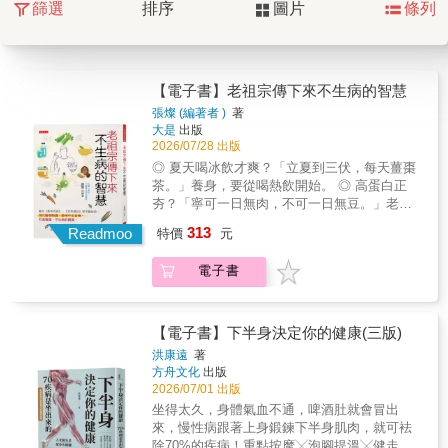
篩選
排序
圖片
條列
【電子書】老祖宗傳下來不生病的智慧
張燦 (編著者 )
著
大是
出版
2026/07/28 出版
◎ 夏天喝冰飲才爽？「立夏到三伏，每天薑棗
茶。」養身，要從喝熱飲開始。 ◎ 高蛋白正
夯？「寧可一日無肉，不可一日無豆。」老祖
宗千年前就說過。 ◎ 每天「叩齒」36下，再搭
313
Readmoo
特價
元
配溫水刷牙，能健牙固齒。 ◎ 易脹氣？「吃飯
先喝湯，勝過良藥方。」改變進食順序，能促
電子書
進消化。 ◎ 肩頸老痠痛？試試小孩的遊戲──
放風箏、踢毽子，比按摩更能活動筋骨。 醫療
科技日新月異，健康資訊隨手可得， 為什麼失
眠、疲勞、三高與慢性病卻越來越普遍？ 兩千
【電子書】下半身決定你的健康(三版)
多年前，《黃帝內經》就提出「治未病」，強
洪康遠
著
調調養身體的重要； 老祖宗也說：「人以食為
方舟文化
出版
養，藥補不如食補。」、「治病在醫，養病在
2026/07/01 出版
己」 當現代人追逐各種保健食品時，古人早已
坐得太久，身體氣血不通，啤酒肚就會冒出
指出健康的根本之道。 作者張燦畢業於黑龍江
來，慢性病跟著上身鍛鍊下半身肌肉，就可袪
中醫藥大學， 擁有十餘年行醫經驗，長期從事
除70%的疾病！重點按摩╳泡腳提溫╳健走排