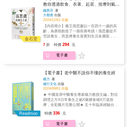
就是指中醫對疾病的認識始終是從兩方面出
亡的認識，讓你能善養吾身，年雖近百，形如
基礎思想與理論的最佳入門書。走近中醫，走
教你透過飲食、衣著、起居、按摩到氣功
發：(一)整體。人是一個複雜的整體，任何局部
童子。道家自然主義的生死觀認為作為生命個
近我們的身體── 傳統醫學根源之一是豐富
著手，讓你返璞歸真、延齡回春，健健康
錢異芬
著
病變都和整體有著密切的關係，因此，在認識
體不必為生而喜，為死而憂，但作為自然造化
多樣的文獻，而其中更需要有白話解讀的基礎
大都會
出版
康活百歲
疾病時，我們需要始終從整體出發。(二)平衡。
的一員，個人還是應該積極參與到大化流行之
概論書，唐雲《走近中醫》是相當重要之參考
2024/12/01 出版
任何疾病的產生都是整體平衡遭到破壞的結
中，努力活夠自然所賦予給我們的生命時限。
著作。──陳麒方（台灣中醫臨床醫學會 理事
【內容簡介】藥王孫思邈以一百四十一歲的高
果，而平衡的不同環節遭到破壞會產生不同的
要盡力「保身」、「全生」、「養親」、「盡
長） 到底什麼是中醫？中醫看病治病的依
齡，為唐朝創造了一個長壽奇蹟！孫思邈從不
症狀，因此，我們可以通過對人體外在症狀來
年」，以求成為「終其天年而不中道夭者」，
據何在？中醫理論的科學性何在？只有真正弄
空談養生，而是將養生落實到生活各層面，從
判斷體內平衡的破壞情況，從而掌握疾病的本
積極高揚個體生命價值，充分維護生命的尊
金石堂
清楚了這些問題，我們才能辨別中醫的真偽，
飲食、衣著、環境等起居小細節；到走路、按
質。 中醫的「五行」學說並不是靜止地、
嚴，
才能理直氣壯地說中醫是科學的，才有理由把
294
7
折
特價
元
摩、氣功等保健小動作，教你善用古人的智
孤立地將五臟歸屬於五行，而是以五行之間的
自己的生命和健康交付到中醫的手中，而只有
慧，掌握自己的健康與壽命。著名的醫藥學家
相生、相剋關係來探索五臟之間的相互聯繫、
這樣中醫才能真正得到發展和進步。──唐雲
電子書
孫思邈，在「人生七十古來稀」的唐代，活了
相互制約而達到整體動態平衡的關係。例如
（作者）【精彩內容摘要】 從「整體─平
一百四十一歲，為改變自小羸弱的體質，他立
說，肝剋脾，當肝的功能過於旺盛，就會過度
衡」理論到「五行」 所謂「整體─平衡」，
志學醫，親身實踐，將一生行醫的心血結晶，
抑制脾的功能。我們在日常生活中可能有這樣
就是指中醫對疾病的認識始終是從兩方面出
集結成著作，成為後人奉為圭臬的養生寶典。
的體會，生氣或發怒往往會使食欲下降，甚至
【電子書】老中醫不說你不懂的養生經
發：(一)整體。人是一個複雜的整體，任何局部
季節養身法─順應天時以調節氣息，免除疾患辟
會出現胃脘脹悶、噯腐吞酸等消化不良的症
楊力
著
病變都和整體有著密切的關係，因此，在認識
穀養身術─適當節食以清腸排毒，提高吸收天竺
狀，這是因為生氣或發怒是肝木過度旺盛的表
健行文化
出版
疾病時，我們需要始終從整體出發。(二)平衡。
國按摩法─肢體運動以疏通經絡，祛病強身黃帝
現，肝木過旺則對脾土剋制過度，導致脾的運
2024/09/01 出版
任何疾病的產生都是整體平衡遭到破壞的結
內視法─觀察身體以化解干擾，激發能量觀禪法
化飲食功能下降，從而出現上述症狀。 各
★ 中國首席中醫養生專家楊力教授主編，對症
果，而平衡的不同環節遭到破壞會產生不同的
─靜坐修行以心定氣和、精神愉悅日月星光禹步
臟腑相生相剋，從而使人體整體達到動態平衡
調理之方X日常養生之祕X藥膳食補X穴道按
症狀，因此，我們可以通過對人體外在症狀來
法─步行吐納以吸取精華、天人合一孫思邈各種
的狀態，這種動態平衡的狀態就是人體健康的
摩，全彩圖片完整公開★ 五十年臨床經驗分享
判斷體內平衡的破壞情況，從而掌握疾病的本
珍貴的「養生之道」，備受後人尊崇且流傳至
本質所在。而這個動態平衡一旦遭到破壞，人
中醫養生智慧，治未病重養生的中醫已成為時
質。 中醫的「五行」學說並不是靜止地、
336
今，只要你確切實行於生活當中，就等於向健
體就會出現各種疾病。 什麼是「治病八
Readmoo
特價
元
代新寵★ 揭開現代人慢性病的根源，教你補氣
孤立地將五臟歸屬於五行，而是以五行之間的
康長壽邁開了成功的第一步。
法」？ 中醫的任何治法都是圍繞著「祛除
血、調陰陽、防大病★ 掌握養生要點，識破謠
相生、相剋關係來探索五臟之間的相互聯繫、
外來邪氣，補充自身正氣」這個原則來進行。
電子書
言和迷思＊針對目前社會普遍關注的養生議
相互制約而達到整體動態平衡的關係。例如