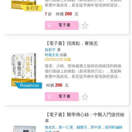
薑自製法」+「乾薑料理食譜」，居家、外食都
「寒氣診斷表」，「半身浴」和「足湯」的進
察覺中風前兆，甚至提早兩年發現肺癌苗頭！
能兼顧美味和健康：作者特別開發最快速、簡
金石堂
行方式和注意事項、四季穿著的原則、溫熱食
及時阻斷病勢，超前佈署的經絡養生法12條健
單、用烤箱就能炮製乾薑的方法，並分享聰明
266
7
折
特價
元
材和寒涼食材等等，都以圖表輔助，更容易理
康的調養捷徑48種常見病症經絡處方51個易堵
選薑、讓薑保存更久的小撇步。乾薑磨成粉放
解。【排寒醫學經典！讀者好評推薦】●內容不
塞痛點經絡，是最早的健康預警器看病痛出現
進容器裡，攜帶、使用都方便。乾薑旋風持續
但扎實易懂，實踐方法更是簡單。重點是，它
電子書
在哪條經絡上，就按揉上面的易堵塞穴位，效
延燒，讀者好評推薦】●就如本書所介紹的，薑
的效果太驚人了！例如只要簡單地穿上多層
果往往超出想像身體的病，不會突然發生。當
是便宜又有效的中藥，乾薑更具備生薑10倍以
襪，就能改善苦惱我多年的許多症狀，這讓我
臟腑功能開始失調，經絡上的特定區域往往會
上的藥效。我現在都隨身攜帶老薑（嫩薑藥效
覺得以前的病生得好冤枉。現在有許多雜誌或
出現壓痛、痠脹等感覺。這些不是病因，而是
【電子書】找痛點，審微恙
不佳）製成的粉末，一想到就會泡來喝，或撒
書籍介紹各種類似排寒療法的健康法，但很多
身體給你的提示訊號。只要跟著本書找到經絡
在料理上。如果出現感冒症狀，我還會泡老薑
路新宇
著
都是片面了解而已，所以提出來的方法常常會
上的「易堵點」與「痛點」，就能快速判斷哪
茶+維他命C來提升體溫，治療效果絕佳。書中
時報文化
出版
造成反效果。本書作者是排寒療法的創始者，
個臟腑出問題，再透過敲揉手法疏通，恢復經
還提供了各種薑的使用法及料理法，對我來
2025/11/25 出版
他提出的做法及理論經過30多年的驗證，才能
絡能量流動，啟動自癒力，小毛病就不成大問
說，利用薑來提升體溫，不但可以治萬病，更
慢老、少病、防病健康之秘就在經絡找到經絡
讓人真正放心。●朋友跟我大力推薦這本書還有
題。‧注意經絡時間，提早兩年發現癌症前兆‧心
是最棒的內臓強化法。●看過書之後，我立刻按
循行路線上的痛點（易堵塞的穴位），竟能夠
書中的方法，但也有事先提醒我：「作者說話
臟供血不足、心悸胸悶消失‧按揉小腿肝經解除
照書中所建議的，將乾薑用食物調理機打成粉
察覺中風前兆，甚至提早兩年發現肺癌苗頭！
很不客氣哦！」我先去圖書館借來看，後來發
中風警報‧乳腺保養在背部天宗穴‧頑固的肩頸問
末，裝在小容器裡隨身攜帶，每次吃飯或喝茶
及時阻斷病勢，超前佈署的經絡養生法12條健
現這本書實在太好了，最後自己又跑去買了一
266
題是因為小腸長期受寒……精彩內容☑不舒服
Readmoo
特價
元
都會撒上1g食用，這個習慣已經持續了一個多
康的調養捷徑48種常見病症經絡處方51個易堵
本。確實，作者說話很不客氣，但我卻感覺到
的時間對應不通的經絡下午3點頭痛→膀胱經→
月。我目前住在美國，近日不斷遇到零下20度
塞痛點經絡，是最早的健康預警器看病痛出現
了他「醫者父母心」的擔憂，要不是真的關心
點揉崑崙穴凌晨3-5點醒來→肺經→敲孔最穴、
的超低溫天氣，多虧了乾薑粉，即使再冷的天
電子書
在哪條經絡上，就按揉上面的易堵塞穴位，效
讀者及病患，其實他沒必要如此苦口婆心，所
揉魚際穴☑自我檢查潛在病情胃→按梁丘穴、
氣，我的手腳仍然暖呼呼，晚上能溫暖入睡，
果往往超出想像身體的病，不會突然發生。當
以我不但不覺得怎樣，反而很高興。而且，書
豐隆穴是否會痛？心血管→捏揉蝴蝶袖是否會
半夜被冷醒上廁所的狀況也大幅減少了。我的
臟腑功能開始失調，經絡上的特定區域往往會
中所教的方法確實很有效果，見效也快，重點
痛？☑常見病症的經絡處方高血壓→按肝經、
手指及手腕有輕微的風濕痛，之前一直在服用
出現壓痛、痠脹等感覺。這些不是病因，而是
【電子書】醫學傳心錄：中醫入門捷徑秘
是非常簡單，我已經持續了好一陣子了，身體
腎經、心經、心包經、脾經的易堵點，捏軟肩
西藥，乾薑粉雖然尚未治好我的風濕，卻大大
身體給你的提示訊號。只要跟著本書找到經絡
狀況好轉許多，現在就希望自己有恆心可以繼
本
井穴生氣煩躁→按左邊肝俞穴，會發現結節本
改善了因寒冷所引發的症狀，讓我舒服地度過
上的「易堵點」與「痛點」，就能快速判斷哪
續下去。●書中的內容非常完整，也很好懂。作
書特色1.找痛點、審微恙！經絡是最直接的自
無名氏，劉一仁著、錢樂天，郭中原，孫同軒編輯
了寒冬。服用到現在，它沒有產生任何副作
個臟腑出問題，再透過敲揉手法疏通，恢復經
者將中西醫的理念融合，讓習慣了胃痛就吃胃
著