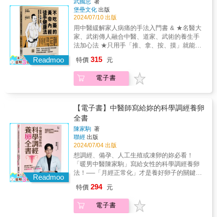
過旺的表現，可以通過瀉肝火的方法來治療；
武國忠
著
（Hypnotic Meridian Points） 小白也能成為身
思慮難解是脾中精氣不足的表現，可以通過健
堡壘文化
出版
心靈療癒大師 & 本書不僅是一本關於中醫和健
運脾土的方法來治療。
2024/07/10 出版
康、催眠的專業指南， 更是一本自我探索與生
用中醫緩解家人病痛的手法入門書 & ★名醫大
命成長的啟發之書。 通過學習中醫與催眠的知
家、武術傳人融合中醫、道家、武術的養生手
識和技巧， 讀者將更好地認識自己的身心狀
法加心法 ★只用手「推、拿、按、摸」就能自
態， 找到解決問題的方法，提升生活品質，實
我保養的無藥健康法 & ⿻ 按摩方法、自己觸
315
現個人發展。 & 本書也提到一些「輔助療法」
Readmoo
特價
元
診，中醫理療整合 ⿻ 真人圖解穴位手法，簡單
及「心靈療癒」， 除了探索身心靈整合的奧
好懂易參照 ⿻ 治療與預防，全面的身心健康醫
祕，也讓預防保健領域更為全面。 另外，書中
電子書
療觀 & & 本書三大重要觀念
也提及一些超自然或有些「玄」的民俗活動，
●──────────────────────● ✓ 盡量
作者解釋了諸如觀落陰及觀元辰宮的玄密和效
不用藥（不依賴藥物，但該吃藥還是得吃） ✓
用， 有興趣的讀者可以從中得到這方面的知識
學入門手法、理解辨證脈絡（了解為何這樣
【電子書】中醫師寫給妳的科學調經養卵
和建議。 &
做） ✓ 清楚中醫侷限（不該你治不要治，不可
全書
諱疾忌醫）
陳家駒
著
●──────────────────────● & ❐古人
聯經
出版
云，是藥三分毒。 在多年行醫過程中，我逐漸
2024/07/04 出版
發現，很多疾病過於依賴藥物的使用，某些藥
想調經、備孕、人工生殖或凍卵的妳必看！
物的副作用甚至超過了疾病本身，給患者身心
「暖男中醫陳家駒」寫給女性的科學調經養卵
帶來極大的損害。 再反觀《黃帝內經》一書，
法！──「月經正常化」才是養好卵子的關鍵──
發現古人在治療方面主要以針刺、艾灸、導
Readmoo
科學化分析＋中藥調理，把握黃金養卵3個月，
引、按摩為主，全書只涉及了十三個方劑，故
294
特價
元
全面提升卵子力。▍精彩內容搶先看•月經都有
此引發了我對無藥物治療方法的深入探索。 現
來，不代表有排卵？•「亞健康」也會影響卵子
在經常看到中藥也有副作用，也會讓人過敏，
電子書
品質嗎？•多囊就一定難懷孕嗎？•年過 40，就
基於這一點，索性我連中藥都盡量少開。對一
不適合凍卵嗎？•體質易流產，一定是因為卵子