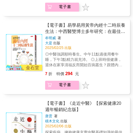
間節律。 ◎不吃早餐就能減肥，是迷思。早
電子書
上7點到9點，若不吸收好能量，會加速衰
老。 《黃帝內經》將一天分成四時， 分別對
應四季，遵循「春生、夏長、秋收、冬
藏」， 是養生的基礎，也是所謂的生物時鐘
【電子書】易學易用黃帝內經十二時辰養
現象。 作者牟明威，是中西醫雙博士、北京中
生法：中西醫雙博士多年研究：在最佳時
醫藥大學東直門醫院骨科主任， 他在門診時，
段養心、肝、脾、胃、腎，更省力有效。
牟明威
著
經常看到一些人天天辛苦上班卻鮮少生病， 等
大是
出版
到想短暫休息暫辭工作，或決定退休享清福
2025/02/25 出版
時，就開始全身不舒服， 這與他們體內生物時
◎中醫強調順時養生。中午11點過後用餐午
鐘的突然改變，有一定關聯性。 本書便是他
睡，下午3點精力就充沛。 ◎上班時很健康，
以中西醫知識為本，結合《黃帝內經》的養生
退休在家享清福反而開始百病叢生？跟體內生
理念， 並以生物時鐘為概念出發，將一天十二
金石堂
物時鐘改變有關。 ◎心血管疾病在清晨發病
個時辰裡， 體內氣血運行、經絡循行，以及臟
294
7
折
特價
元
率最高，氣喘常在夜間加重，都是因身體的時
腑的運轉， 透過易懂文字和對應的穴位圖解，
間節律。 ◎不吃早餐就能減肥，是迷思。早
為讀者提供簡單易行的養生方法。 ◎不傷肝的
電子書
上7點到9點，若不吸收好能量，會加速衰
生活方式，從睡眠開始 《黃帝內經》：
老。 《黃帝內經》將一天分成四時， 分別對
「臥則血歸於肝。」 因此養肝第一點，晚
應四季，遵循「春生、夏長、秋收、冬
上11點前入睡。這個入睡不只要躺下，還要睡
藏」， 是養生的基礎，也是所謂的生物時鐘
【電子書】《走近中醫》【探索健康20
著。 萬一當天有事非熬夜不可？踩按腳掌
現象。 作者牟明威，是中西醫雙博士、北京中
週年暢銷紀念版】
上的太衝穴、行間穴，也能養肝。 隔天記得
醫藥大學東直門醫院骨科主任， 他在門診時，
補午睡。午睡如吃補，補肝也養心。 容易胸
唐雲
著
經常看到一些人天天辛苦上班卻鮮少生病， 等
悶、頻繁掉髮，都是肝氣失調的症狀。怎麼
積木文化
出版
到想短暫休息暫辭工作，或決定退休享清福
解？哪個時辰做效果最好？ ◎晨起排便，排
2025/02/06 出版
時，就開始全身不舒服， 這與他們體內生物時
毒兼美肌 《黃帝內經》說，大腸是「傳導
探索疾病 擁抱健康充實中醫基礎知識的最佳