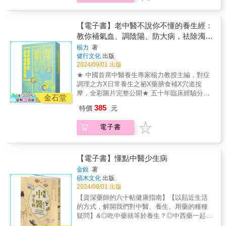
中醫通過望、聞、問、切所獲得的各種證據來
題，教讀者掌握正確的養生方法，避開謠言和
說，肝剋脾，當肝的功能過於旺盛，就會過度
了解和判斷疾病的虛實情況，並根據疾病虛實
盲點。＊揭示現代人好發慢性病的根源：濁、
抑制脾的功能。我們在日常生活中可能有這樣
而分別採用「補虛」或是「祛邪」的治療方
瘀、火、毒，並具體告訴讀者預防和破解的方
的體會，生氣或發怒往往會使食欲下降，甚至
【電子書】老中醫不說你不懂的養生經：
法。在補虛和祛邪的原則上，又可以演化出豐
法，健康活過一百歲。＊針對當下壓力大、抑
會出現胃脘脹悶、噯腐吞酸等消化不良的症
教你補氣血、調陰陽、防大病，祛除濁、
富多彩的治法，清代醫家程鐘齡根據歷代醫家
鬱症多發的情況，告訴讀者如何通過中醫獨到
狀，這是因為生氣或發怒是肝木過度旺盛的表
瘀、火、毒體質
的治療經驗，歸納出八種主要的治法，這就是
楊力
著
的情志調理法改善不良情緒，不生氣就不會生
現，肝木過旺則對脾土剋制過度，導致脾的運
健行文化
出版
沿用至今的「治病八法」：汗法、吐法、下
病。＊教讀者掌握補氣血、調陰陽、防大病的
化飲食功能下降，從而出現上述症狀。 各
2024/09/01 出版
法、和法、溫法、清法、消法和補法。 汗
方法和妙招，解決99%的健康隱患。＊針對男
臟腑相生相剋，從而使人體整體達到動態平衡
法，就是通過發汗來治療疾病的一種方法；
★ 中國首席中醫養生專家楊力教授主編，對症
性和女性不同的生理特點，給出對應的養生方
的狀態，這種動態平衡的狀態就是人體健康的
吐法是通過藥物以及外界刺激，使人體產生嘔
調理之方X日常養生之祕X藥膳食補X穴道按
案，讀者可以根據自身情況對號入座，精準調
本質所在。而這個動態平衡一旦遭到破壞，人
吐以去除停留在咽喉、胸膈、胃脘等部位的痰
摩，全彩圖片完整公開★ 五十年臨床經驗分享
理。＊針對日常生活中的常見病，給出對症調
體就會出現各種疾病。 什麼是「治病八
金石堂
涎、宿食或毒物的一種治療方法； 下法就
中醫養生智慧，治未病重養生的中醫已成為時
理方案，小病小痛在家就可以調理。本書根據
法」？ 中醫的任何治法都是圍繞著「祛除
385
特價
元
是通過通大便這種方式，使停留在人體下部的
代新寵★ 揭開現代人慢性病的根源，教你補氣
當下上班族養生熱的趨勢，針對工作節奏快、
外來邪氣，補充自身正氣」這個原則來進行。
宿食、燥屎、冷積、瘀血、結痰、水飲等病理
血、調陰陽、防大病★ 掌握養生要點，識破謠
生活壓力大、生活及飲食不規律等諸多現象，
中醫通過望、聞、問、切所獲得的各種證據來
電子書
物質從下竅排出，達到祛邪除病目的的一種治
言和迷思＊針對目前社會普遍關注的養生議
提出全新的養生指導方案，幫助讀者擺脫亞健
了解和判斷疾病的虛實情況，並根據疾病虛實
療方法； 和法，顧名思義，就是通過和
題，教讀者掌握正確的養生方法，避開謠言和
康，遠離常見疾病的困擾。全書從《黃帝內
而分別採用「補虛」或是「祛邪」的治療方
解、調和的手段來治療疾病的一種方法。它不
盲點。＊揭示現代人好發慢性病的根源：濁、
經》、《傷寒雜病論》、《本草綱目》等傳統
法。在補虛和祛邪的原則上，又可以演化出豐
像汗、吐、下三法這樣以祛邪為特性，而是通
瘀、火、毒，並具體告訴讀者預防和破解的方
【電子書】懂點中醫少生病
中醫典籍中挖掘精華，結合作者五十餘年的研
富多彩的治法，清代醫家程鐘齡根據歷代醫家
過調和，使人體正氣和外界邪氣之間取得某種
法，健康活過一百歲。＊針對當下壓力大、抑
究經驗，幫助讀者建立正確的養生觀，找到適
的治療經驗，歸納出八種主要的治法，這就是
金銳
著
和平，也使人體各個臟腑在功能運轉上達到某
鬱症多發的情況，告訴讀者如何通過中醫獨到
積木文化
出版
合自己體質的養生方法，並教讀者學會辨偽去
沿用至今的「治病八法」：汗法、吐法、下
種和諧； 溫法和清法是兩種完全相反的治
的情志調理法改善不良情緒，不生氣就不會生
2024/08/01 出版
妄，揭開一些養生謠言的神祕面紗。●為什麼腦
法、和法、溫法、清法、消法和補法。 汗
法。溫是溫熱的意思，而清則是清涼的意思。
病。＊教讀者掌握補氣血、調陰陽、防大病的
中風的年輕人越來越多？●有哪些習慣，正在偷
法，就是通過發汗來治療疾病的一種方法；
【資深藥師的六十帖健康指南】【以貼近生活
溫法當然就是用來治療寒證的，而清法就是用
方法和妙招，解決99%的健康隱患。＊針對男
偷扼殺你的健康？●當心保健品越吃越虛！●睡
吐法是通過藥物以及外界刺激，使人體產生嘔
的方式，解開我們對中醫、養生、用藥的種種
來治療熱證； 消法是去除人體內部病理積
性和女性不同的生理特點，給出對應的養生方
眠不好的後果，不單單是老得快？●真正的養生
吐以去除停留在咽喉、胸膈、胃脘等部位的痰
疑問】&◎吃中藥就等於養生？◎中西藥一起
滯的一種治療方法； 補法是用於治療人體
案，讀者可以根據自身情況對號入座，精準調
不是吃吃喝喝，而是養神！●絕大多數的病都是
涎、宿食或毒物的一種治療方法； 下法就
吃，就是中西醫結合嗎？◎熬夜猝死是因為水