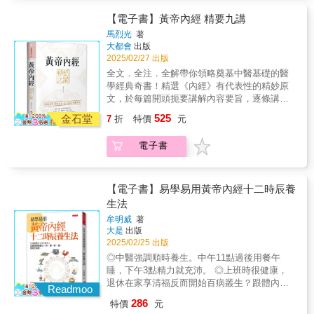
配精油穴位按摩，消水腫舒暢身心…… 7月～8
脾肺腎， 改善身體僵硬、憂鬱倦怠、胃腸不
月：暑氣侵襲水分流失快，清熱的薄荷能幫助
【電子書】黃帝內經 精要九講
適、偏頭痛與過敏等惱人問題， 並給出藥食同
降溫，保護心血管…… 9月～10月：入秋日照短
馬烈光
著
源的食療解方，傳統融合現代，自在掌握樂活
易引發焦慮，深呼吸調息養肺，吃咖哩排憂養
大都會
出版
祕訣。 通暢氣血，強健五臟功能，提高身體免
脾…… 11月～12月：泡湯、足浴，做伸展暢通
2025/02/27 出版
疫力。 每天細微的調養改變，實現不生病健康
末梢，慎防四肢冰冷、寒邪入侵…… 立春、雨
全文．全注．全解帶你領略奠基中醫基礎的醫
複利！
水、驚蟄、春分、清明、穀雨；立夏、小滿、
學經典奇書！精選《內經》有代表性的精妙原
芒種、夏至、小暑、大暑 立秋、處暑、白露、
文，於每篇開頭扼要講解內容要旨，逐條講解
秋分、寒露、霜降；立冬、小雪、大雪、冬
經典原文，輔以詳盡的注釋加以闡析，以其得
525
至、小寒、大寒 春夏秋冬，365天每日一則中醫
金石堂
7
折
特價
元
《內經》之精華，通經典之妙要，神而明知，
知識 ✱ 從年頭到年尾，輕鬆建立養生好習慣
讓經典不再令人望之興嘆。
【本書特色】 從中醫基本原理出發，到穴位按
電子書
摩、季節藥膳、運動和瑜伽伸展… 本書以漢方
概念，提供全年的日常保健，打造健全的肝心
脾肺腎， 改善身體僵硬、憂鬱倦怠、胃腸不
【電子書】易學易用黃帝內經十二時辰養
適、偏頭痛與過敏等惱人問題， 並給出藥食同
生法
源的食療解方，傳統融合現代，自在掌握樂活
祕訣。 通暢氣血，強健五臟功能，提高身體免
牟明威
著
大是
出版
疫力。 每天細微的調養改變，實現不生病健康
2025/02/25 出版
複利！
◎中醫強調順時養生。中午11點過後用餐午
睡，下午3點精力就充沛。 ◎上班時很健康，
退休在家享清福反而開始百病叢生？跟體內生
Readmoo
物時鐘改變有關。 ◎心血管疾病在清晨發病
286
特價
元
率最高，氣喘常在夜間加重，都是因身體的時