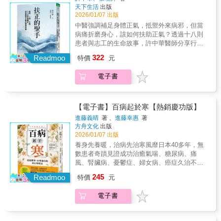
繃、胸口悶。 想要疏通膽經、增強膽氣，「拿
黃金分割場產生共振之後，按摩（或針灸）相
天下生活
出版
許多被腫瘤醫生判斷活不過一年的病患，經吳
捏」肩井穴效果好。（孕婦、體質虛弱者不
應時辰對應的經絡穴位。吳奇醫師在1992年發
2026/01/07 出版
奇醫師使用「天人相應、太極黃金分割、共振
宜）◎腎，先天之本，精力不足找腎經 腎臟是
現對頸椎病極有療效的針刺新穴位「項背
扶正」獨特的針灸理論體系與方法治療之後，
中醫強調補足身體正氣，抵禦外來病邪，但當
人體五臟中重要臟器之一，《黃帝內經》：
穴」，現在美加地區、加州灣區很多針灸醫師
大部分人都仍健在，有些人甚至還能回到工作
病痛折磨身心，該如何扶助正氣？透過十八則
「腎者，精之處也。」 故腎又被稱為「先天之
在臨床上已廣泛應用項背穴。《黃帝內經》
崗位；原因就是借助了天人相應的太極黃金分
患者與志工的生命故事，許中華醫師分享行醫
本」，具有生精養精的作用。 想要補腎，最好
說：治病或養生的最高原則就是「法天則
割場共振，從而激活了人體極深層的正氣——
三十餘年的感悟與智慧，傳遞身心靈的扶正之
的辦法就是按摩腎經的起始點——湧泉穴， 據
322
地」。所以只要按四季十二時辰，在不同時
Readmoo
特價
元
自我修復系統。吳奇醫師將這些有效治療的經
道。兼容中西醫專業，診療超過六十萬人次的
說這也是蘇東坡每天必做的功課。 手太陰經對
間、不同方向，找到天地與人體的「共振」場
驗與方法，彙整成大眾可以自我操作，並能有
許中華醫師，從臨床的奇蹟病例中體悟：中醫
應「肺」、手少陰經對應「心」、 足陽明經對
域，再按十二時辰對應人體十二經絡氣化旺衰
電子書
效用於日常養生與保健。吳奇醫師利用「天人
所謂的「正氣」，往往是支撐患者走過難關的
應「胃」，每條經脈都有對應的臟腑， 循經自
的規律，找到相應的穴位，施予針灸或按摩，
相應、太極黃金分割、共振扶正」，救治了許
關鍵。他將這份感悟歸納整理為身、心、靈全
癒，保持氣血流暢，疾病不入。
就能啟動人體深層的自我修復系統。本書詳細
多相當難治的疾病，比如帕金森氏綜合症、早
方位的扶正理論，以中醫藥為引，幫助病人補
闡述吳奇醫師所研發、從未有人論及的、與人
期失智症、視網膜剝離、視神經萎縮、青光
足正氣、擺脫病苦，找回身體的生命力。繼
【電子書】百病起於寒【熱銷慶功版】
體內環境密切相關的天地太極黃金分割能場的
眼、嚴重的憂鬱症、精神病、腦源性疾病、類
《扶正的力量》提出扶正的核心方法，《扶正
進藤義晴
著 、
進藤幸惠
著
諸多奧祕，並以此為鑰匙，結合《黃帝內經》
風濕、紅斑狼瘡乃至癌症等等，並較西方醫學
的樂章》串聯臨床論證並拓展其應用後，許醫
方舟文化
出版
理論，開啟法天則地，優化人體最佳內環境。
與一般傳統中醫學有更好的療效。實例1一個德
師凝望本心，以十八則真實故事為經緯，融入
2026/01/07 出版
許多被腫瘤醫生判斷活不過一年的病患，經吳
國婦人的腿已經腫了四十多年，她看過很多西
生涯所聞所感，梳理那些看似偶然卻殊勝的醫
養身先養暖，治病先治寒風靡日本40多年，無
奇醫師使用「天人相應、太極黃金分割、共振
醫，都治不好。中醫的講法就是脾不能健運，
病因緣。．因乳癌化療的嚴重副作用，導致皮
數患者奇蹟見證成功治癒氣喘、糖尿病、痛
扶正」獨特的針灸理論體系與方法治療之後，
水濕內停，但她的腎臟也查不出異常。她婚後
膚過敏潰爛，身心瀕臨崩潰，幸得中醫調理拾
風、腎臟病、憂鬱症、婦女病、癌症久治不癒
大部分人都仍健在，有些人甚至還能回到工作
生了兩個孩子，身體沒有任何不適，就是嚴重
回生機；．罹患極惡性胃癌與肺腺癌，被宣告
的病症根源，正是來自「寒氣」進藤義晴醫師
崗位；原因就是借助了天人相應的太極黃金分
腿腫，像大象腿一樣。她來找我治病的初期，
245
僅剩三個月餘命，經診治後得以延命，善終於
Readmoo
特價
元
於1983年發現了排寒療法，留意到只要身體出
割場共振，從而激活了人體極深層的正氣——
我用了補氣、利水、健脾、補腎、通絡等各種
平穩安適；．晚期乙狀結腸癌和肝癌確診，以
現不適，將胸部以下泡在熱水裡就會好轉，因
自我修復系統。吳奇醫師將這些有效治療的經
辦法，都沒有明顯的效果。後來我利用我所發
中藥控制病情、翻轉生活，於困境中找到心靈
電子書
此擺脫了長年的肩膀痠痛及牙痛，並且不再感
驗與方法，彙整成大眾可以自我操作，並能有
現的法天則地太極共振法，讓她躺在診床的時
依靠；．兩位醫療專業管理人員積極投入公益
冒。而長期耳朵不斷流膿、為慢性中耳炎所困
效用於日常養生與保健。吳奇醫師利用「天人
候，上午來是背對太陽，下午來就是面對太
活動，成為自利利他的志工夥伴。在這些交錯
的病患嘗試了排寒療法，中耳炎不藥而癒，甚
相應、太極黃金分割、共振扶正」，救治了許
陽。選用跟之前差不多的穴位跟中藥，治了三
的人生裡，彷彿總有一雙無形的「聖手」默默