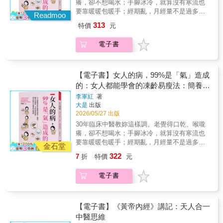
癢，卻不想喝水；手腳冰冷，就算沒有寒流也
動容易因頭暈、低血糖，增加猝死風險。 春夏
＊獨家收錄：下半身保健速查表本書特色1. 博
要靠暖暖包暖手；經期亂，月經量不是過多，
秋冬，該怎麼順應四時而養？ 不想生病？指甲
Readmoo
採《黃帝內經》、《千金方》等中醫經典，傳
就是幾乎沒有……有些人甚至經痛難熬。不愛
常剪，疾病不染；感冒初期，記得來碗「神仙
313
特價
元
承古老有效的養生智慧！2. 提供簡易可行的運
也不常說話（大家口中的冰山美人），喉嚨卻
粥」。 融合《黃帝內經》、《本草綱目》等中
動方式，無須器材，隨時輕鬆做，有效鍛鍊下
常發炎。這些婦科問題雖然稱不上病，總是在
醫經典與現代醫學， 藥補不如食補，打造強
電子書
半身！3. 經典大字版，有趣的案例故事搭配清
青春期、妊娠期、更年期甚至到老年期，困擾
健、不生病的體質。
楚插圖，好讀好看好吸收！
女性一生。作者李軍紅是中西醫結合執業醫
師、有30年婦科臨床實證經驗。他說，女人的
病，99%都是「氣」造成的，因此他自創四步
【電子書】女人的病，99%是「氣」造成
養生法：調氣血、養好陰、辨體質、修好心
的：女人都能學會的凍齡易瘦法：簡養。
（不生氣），讓女人不論在任何年齡，都被
那些困擾妳一生的氣血問題，30 年臨床
李軍紅
著
讚：「哇，妳都沒變耶，還是一樣年輕。」◎
大是
出版
中醫教妳這樣調。
調氣血，人參、山藥效果佳，外加跳繩來幫
2026/05/27 出版
忙： 冰山美人其實一點都不美，這是氣血不足
30年臨床中醫教妳這樣調。老覺得口乾、喉嚨
的徵兆； 怎知自己氣血夠不夠？有四招能目
癢，卻不想喝水；手腳冰冷，就算沒有寒流也
測。 怎麼補？吃桑葚、桂圓或山藥，或用人參
要靠暖暖包暖手；經期亂，月經量不是過多，
泡茶喝（但須多喝水）。 不孕症患者調好氣
金石堂
就是幾乎沒有……有些人甚至經痛難熬。不愛
血，再搭配跳繩，能改善內分泌、促進卵泡發
322
7
折
特價
元
也不常說話（大家口中的冰山美人），喉嚨卻
育。◎養好陰，關鍵在養腎： 腎在腰部，為一
常發炎。這些婦科問題雖然稱不上病，總是在
身精氣所在，對女性的影響更大於男性， 常說
電子書
青春期、妊娠期、更年期甚至到老年期，困擾
的人老珠黃、老眼昏花，就是說腎虛的人。 可
女性一生。作者李軍紅是中西醫結合執業醫
以煮白米粥，加上適量的蓮子、百合和藕；覺
師、有30年婦科臨床實證經驗。他說，女人的
得太麻煩？ 市面上補腎的中成藥至少十幾種，
病，99%都是「氣」造成的，因此他自創四步
【電子書】《黃帝內經》講記：天人合一
可以選哪一種？◎辨體質，胖有胖的方法，瘦
養生法：調氣血、養好陰、辨體質、修好心
中醫思維
有瘦的解方： 同款養生茶，有人越喝越美，妳
（不生氣），讓女人不論在任何年齡，都被