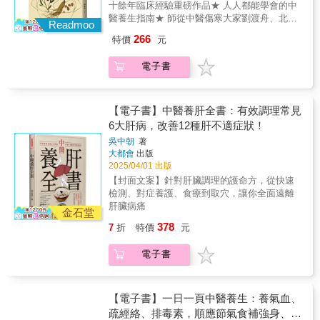
十餘年臨床經驗重磅作品★ 人人都能學會的中
信號提示你需要養胃了？ 如何應對胃潰瘍？ 適
醫養生指南★ 師從中醫傷寒大家劉渡舟、北京
合胃病患者的幾款藥膳 便祕危害多 先睡心，後
Readmoo
四大名醫之一孔伯華之孫孔令詡教授★ 結節、
睡眼： 失眠名方酸棗仁湯 睡不著的食療方 穴
266
特價
元
腎病、肺病、雜病……常見百病隨手查 這是一
位助睡眠 失眠也能休息 心病還需心藥醫： 心
本中醫入門書，作者從中醫視角出發，引經據
氣常順，百病自退 萬病生於鬱，中醫治鬱有良
電子書
典，結合多年的救治經驗，以及向傷寒大師劉
方 解鬱名方小柴胡湯 氣鬱重在自我調節 男女
渡舟、北京四大名醫之一孔伯華之孫孔令詡兩
都有更年期 讓人開心的悅心方 重要而脆弱的
位教授的求學經驗，給讀者提供應對日常常見
肺： 怎麼才能少感冒、不感冒？ 緩解感冒小茶
疾病的辦法。 生活中的口苦、打嗝、便祕、失
【電子書】中醫養肝全書：有效調理常見
飲 乾咳不一定是陰虛 治療咳嗽的常用藥 治喘
眠、結節、息肉、尿頻、感冒、咳嗽等，本書
6大肝病，改善12種肝不適症狀！
莫忘腎，腎強喘自息 腎虛咳喘怎麼治療？ 慢性
都有所涉及。此外，本書還專門補充了針對兒
咽炎的代茶飲
吳中朝
著
童與女性常見問題的應對方法，並添加了數則
大都會
出版
實用的驗案。擁有本書，很多常見問題都將迎
2025/04/01 出版
刃而解。 三治七養脾胃病： 脾胃病是怎麼來
【封面文案】針對肝臟調理的護命方，從快速
的？ 早餐不可不吃 晚餐不宜過飽、過晚 哪些
檢測、對症養護、食療到取穴，讓你全面遠離
信號提示你需要養胃了？ 如何應對胃潰瘍？ 適
肝臟病痛
合胃病患者的幾款藥膳 便祕危害多 先睡心，後
金石堂
睡眼： 失眠名方酸棗仁湯 睡不著的食療方 穴
378
7
折
特價
元
位助睡眠 失眠也能休息 心病還需心藥醫： 心
氣常順，百病自退 萬病生於鬱，中醫治鬱有良
電子書
方 解鬱名方小柴胡湯 氣鬱重在自我調節 男女
都有更年期 讓人開心的悅心方 重要而脆弱的
肺： 怎麼才能少感冒、不感冒？ 緩解感冒小茶
【電子書】一日一頁中醫養生：養氣血、
飲 乾咳不一定是陰虛 治療咳嗽的常用藥 治喘
疏經絡、排毒素，順應節氣食補強身、運
莫忘腎，腎強喘自息 腎虛咳喘怎麼治療？ 慢性