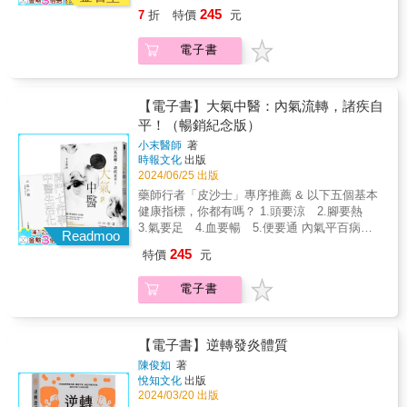
& ●拜師藥師行者皮沙士的小末醫師帶你透視健
徒手袪頸椎病 運用點按、抓拿、撥揉的手法鬆
＋正常子宮內膜增厚代謝兩者之中有一項出問
245
7
折
特價
元
康的根源──「氣」 ●以宏觀的中醫觀點重啟自
肩 ☛ 徒手明眼法 把眼睛閉上，點揉光明穴，
題，月經就不會正常。▍卵巢有黃金期，花3個
我健康力量，一本為人們帶來無限期待的養生
以酸、脹「得氣」的有效為標準 ☛ 徒手緩解經
月養卵最剛好對女性來說，卵巢的時間是不等
電子書
書 ●小末醫師幫您畫重點！隨書附贈《開門七
痛 用手法在十七椎下的痛點 進行點按抓拿，再
人的，以所有備孕條件來說，「年齡」最不可
件事之中醫生活化》手冊 & 人體萬象不離內
揉一揉 & ❐疾病來臨時雖然痛苦，但也是我們
逆。再加上不少人對經期有錯誤迷思，反而錯
氣， 內氣之根，就是我們身體自行分泌的類固
脫胎換骨、重塑生命健康的一個契機。 & 本書
過最佳調理期。一般會建議花3個月來養卵，再
醇！ 所有的病，都是氣不足或不暢的病所致，
【電子書】大氣中醫：內氣流轉，諸疾自
特色 ☞ 結合中醫經典《黃帝內經》與現代人可
搭配書中的5大好習慣，便能事半功倍。【養卵
只要內氣充盈通順了，現在病可去，未來病可
行的自我養生方法 ☞ 不依賴藥物，每個人都能
平！（暢銷紀念版）
好習慣1】少吃添加物，營養也要均衡。【養卵
防！ & 本書帶您了解內氣對人體的影響，提供
夠掌握的自診自療技巧 ☞ 不只治療疾病，更預
好習慣2】補充天然藥膳，強化基礎體質。【養
小末醫師
著
讓內氣茁壯的生活建議與方法！ 作息、飲食、
防疾病、提升生活品質全面的健康觀 ☞ 易學易
卵好習慣3】睡眠穩定，幫助改善內分泌。【養
時報文化
出版
四式功法、六種鍛鍊 不分體質年齡，人人可
用，安全有效，普通人也可以輕鬆應用的自然
卵好習慣4】壓力平衡，以維持月經的規律。
2024/06/25 出版
行！ & ◎內氣充足順暢，才能達到「令人安
療法 ☞ 各類常見病、慢性病的自我診斷與緩解
【養卵好習慣5】規律運動讓氣血循環，卵子更
藥師行者「皮沙士」專序推薦 & 以下五個基本
心」的健康狀態 中醫是「氣」的學問，人體健
方法，適用範圍廣 &
健康。現在開始調經養卵，絕對不晚！
健康指標，你都有嗎？ 1.頭要涼 2.腳要熱
康與否，端看「內氣」的積累和消耗是否平
3.氣要足 4.血要暢 5.便要通 內氣平百病！
衡。我們可以將內氣之根看做是身體內的類固
Readmoo
& ●拜師藥師行者皮沙士的小末醫師帶你透視健
醇，所以，要找回基本的健康就要想辨法平衡
245
特價
元
康的根源──「氣」 ●以宏觀的中醫觀點重啟自
「內氣」的蓄積與釋放，甚至「內氣」的蓄積
我健康力量，一本為人們帶來無限期待的養生
必須大於釋放，齊備存量才能應付急症或急用
電子書
書 ●小末醫師幫您畫重點！隨書附贈《開門七
的不時之需。 & ◎提供生活中的注意事項和落
件事之中醫生活化》手冊 & 人體萬象不離內
實方法：體質判斷、作息、飲食、情志、形體
氣， 內氣之根，就是我們身體自行分泌的類固
【體質】簡易舌診／脈診判別自己的體質 【作
醇！ 所有的病，都是氣不足或不暢的病所致，
【電子書】逆轉發炎體質
息】晚上11點到凌晨3點未熟睡，就難以補充新
只要內氣充盈通順了，現在病可去，未來病可
的內氣，所以應避免熬夜！ 【飲食】醣類、蛋
陳俊如
著
防！ & 本書帶您了解內氣對人體的影響，提供
悅知文化
出版
白質、脂肪超重要，應有恰當比例。尤其身體
讓內氣茁壯的生活建議與方法！ 作息、飲食、
2024/03/20 出版
的能量多數須由醣類供給，醣類攝取不足，將