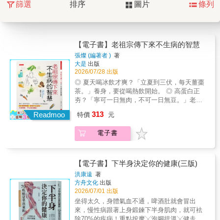
篩選
排序
圖片
條列
【電子書】老祖宗傳下來不生病的智慧
張燦 (編著者 )
著
大是
出版
2026/07/28 出版
◎ 夏天喝冰飲才爽？「立夏到三伏，每天薑棗
茶。」養身，要從喝熱飲開始。 ◎ 高蛋白正
夯？「寧可一日無肉，不可一日無豆。」老祖
宗千年前就說過。 ◎ 每天「叩齒」36下，再搭
313
Readmoo
特價
元
配溫水刷牙，能健牙固齒。 ◎ 易脹氣？「吃飯
先喝湯，勝過良藥方。」改變進食順序，能促
電子書
進消化。 ◎ 肩頸老痠痛？試試小孩的遊戲──
放風箏、踢毽子，比按摩更能活動筋骨。 醫療
科技日新月異，健康資訊隨手可得， 為什麼失
眠、疲勞、三高與慢性病卻越來越普遍？ 兩千
【電子書】下半身決定你的健康(三版)
多年前，《黃帝內經》就提出「治未病」，強
洪康遠
著
調調養身體的重要； 老祖宗也說：「人以食為
方舟文化
出版
養，藥補不如食補。」、「治病在醫，養病在
2026/07/01 出版
己」 當現代人追逐各種保健食品時，古人早已
坐得太久，身體氣血不通，啤酒肚就會冒出
指出健康的根本之道。 作者張燦畢業於黑龍江
來，慢性病跟著上身鍛鍊下半身肌肉，就可袪
中醫藥大學， 擁有十餘年行醫經驗，長期從事
除70%的疾病！重點按摩╳泡腳提溫╳健走排