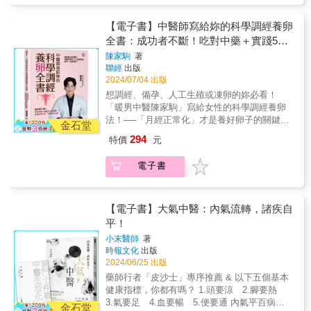
些慢性病，比如高血壓、糖尿病、脾胃病、婦
品質不佳嗎？本書適合這些人──•月經失調許
科病等，都可以透過推、拿、按、摸的手法進
久，一直找不到原因。•長期透過西藥催經，想
【電子書】中醫師寫給妳的科學調經養卵
行調治。 & ❐「推、拿、按」是治療方法，
恢復自然排卵。•有多囊性卵巢問題，體重變化
全書：成功者不斷！吃對中藥＋實踐5大
「摸」是診斷，相當於中醫學裡的觸診。 我推
大。•備孕中，但不如想像中順利。•想凍卵，希
薦的養生方法是什麼？就是透過雙手在人體的
好習慣，有效調理月經、改善排卵功能
陳家駒
著
望能有好成績。陳家駒中醫師長期在第一線看
體表以推、拿、按、摸的形式進行診斷、治療
聯經
出版
診，聆聽女性患者的心聲，在看過許多案例後
和自我保養的一種健康法。 & ＿＿ . 本書內容
2024/07/04 出版
他表示，若沒有正常排卵或內膜代謝出狀況，
.& ＿＿ ☞《黃帝內經》疾病觀：我們為什麼生
想調經、備孕、人工生殖或凍卵的妳必看！
月經也不會正常。他強調，不論是備孕、養
病？ ☞《黃帝內經》自診法：如何用手為自己
「暖男中醫陳家駒」寫給女性的科學調經養卵
卵，正常的月經週期是關鍵。▍怎麼樣才算是
檢測身體？ ☞ 按穴道解除病痛：感冒、過敏、
法！──「月經正常化」才是養好卵子的關鍵──
「正常的月經」？正常的月經＝正常排卵狀態
金石堂
頸椎病、腰痛、經痛、慢性疲勞、糖尿病、高
科學化分析＋中藥調理，把握黃金養卵3個月，
＋正常子宮內膜增厚代謝兩者之中有一項出問
294
特價
元
血壓、癌症、嬰兒發燒 ... ☞ 日常鍛練養生
全面提升卵子力。▍精彩內容搶先看•月經都有
題，月經就不會正常。▍卵巢有黃金期，花3個
功：中國武學家的基本操 ☞ 中醫理療說明書：
來，不代表有排卵？•「亞健康」也會影響卵子
月養卵最剛好對女性來說，卵巢的時間是不等
電子書
泡腳、拔罐、刮痧、艾灸、拉筋拍打運用中醫
品質嗎？•多囊就一定難懷孕嗎？•年過 40，就
人的，以所有備孕條件來說，「年齡」最不可
的補洩概念？ ☞ 特別專題：找不到原因的「過
不適合凍卵嗎？•體質易流產，一定是因為卵子
逆。再加上不少人對經期有錯誤迷思，反而錯
勞死」 & ❐ 徒手「３３４」療法 ３種手法：
品質不佳嗎？本書適合這些人──•月經失調許
過最佳調理期。一般會建議花3個月來養卵，再
抓拿、點按、撥揉 ３大區域：玉枕關、夾脊
久，一直找不到原因。•長期透過西藥催經，想
【電子書】大氣中醫：內氣流轉，諸疾自
搭配書中的5大好習慣，便能事半功倍。【養卵
關、尾閭關 ４大法則：上下、左右、前後、交
恢復自然排卵。•有多囊性卵巢問題，體重變化
平！
好習慣1】少吃添加物，營養也要均衡。【養卵
叉對應 & ───────── 自診自療，手到病除
大。•備孕中，但不如想像中順利。•想凍卵，希
好習慣2】補充天然藥膳，強化基礎體質。【養
小末醫師
著
───────── 很簡單，就是手到病除，該找病
望能有好成績。陳家駒中醫師長期在第一線看
卵好習慣3】睡眠穩定，幫助改善內分泌。【養
時報文化
出版
因找到病因， 用極簡的方法就能把疾病祛除。
診，聆聽女性患者的心聲，在看過許多案例後
卵好習慣4】壓力平衡，以維持月經的規律。
2024/06/25 出版
& ☛ 鼻子瞬間通氣法 用手指輕輕掐風池穴上下
他表示，若沒有正常排卵或內膜代謝出狀況，
【養卵好習慣5】規律運動讓氣血循環，卵子更
藥師行者「皮沙士」專序推薦 & 以下五個基本
左右 將近五公分距離的痛點 ☛ 徒手袪感冒 風
月經也不會正常。他強調，不論是備孕、養
健康。現在開始調經養卵，絕對不晚！
健康指標，你都有嗎？ 1.頭要涼 2.腳要熱
寒感冒，抓拿玉枕關； 風熱感冒，在大椎上
卵，正常的月經週期是關鍵。▍怎麼樣才算是
3.氣要足 4.血要暢 5.便要通 內氣平百病！
下、風門兩邊刮痧； 暑溼感冒，點按承山穴 ☛
「正常的月經」？正常的月經＝正常排卵狀態
金石堂