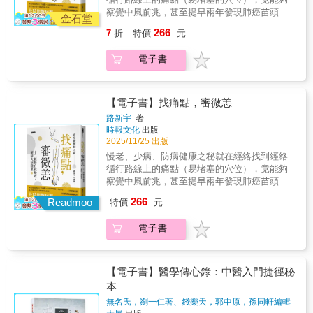
薑自製法」+「乾薑料理食譜」，居家、外食都
「寒氣診斷表」，「半身浴」和「足湯」的進
察覺中風前兆，甚至提早兩年發現肺癌苗頭！
能兼顧美味和健康：作者特別開發最快速、簡
金石堂
行方式和注意事項、四季穿著的原則、溫熱食
及時阻斷病勢，超前佈署的經絡養生法12條健
單、用烤箱就能炮製乾薑的方法，並分享聰明
266
7
折
特價
元
材和寒涼食材等等，都以圖表輔助，更容易理
康的調養捷徑48種常見病症經絡處方51個易堵
選薑、讓薑保存更久的小撇步。乾薑磨成粉放
解。【排寒醫學經典！讀者好評推薦】●內容不
塞痛點經絡，是最早的健康預警器看病痛出現
進容器裡，攜帶、使用都方便。乾薑旋風持續
但扎實易懂，實踐方法更是簡單。重點是，它
電子書
在哪條經絡上，就按揉上面的易堵塞穴位，效
延燒，讀者好評推薦】●就如本書所介紹的，薑
的效果太驚人了！例如只要簡單地穿上多層
果往往超出想像身體的病，不會突然發生。當
是便宜又有效的中藥，乾薑更具備生薑10倍以
襪，就能改善苦惱我多年的許多症狀，這讓我
臟腑功能開始失調，經絡上的特定區域往往會
上的藥效。我現在都隨身攜帶老薑（嫩薑藥效
覺得以前的病生得好冤枉。現在有許多雜誌或
出現壓痛、痠脹等感覺。這些不是病因，而是
【電子書】找痛點，審微恙
不佳）製成的粉末，一想到就會泡來喝，或撒
書籍介紹各種類似排寒療法的健康法，但很多
身體給你的提示訊號。只要跟著本書找到經絡
在料理上。如果出現感冒症狀，我還會泡老薑
路新宇
著
都是片面了解而已，所以提出來的方法常常會
上的「易堵點」與「痛點」，就能快速判斷哪
茶+維他命C來提升體溫，治療效果絕佳。書中
時報文化
出版
造成反效果。本書作者是排寒療法的創始者，
個臟腑出問題，再透過敲揉手法疏通，恢復經
還提供了各種薑的使用法及料理法，對我來
2025/11/25 出版
他提出的做法及理論經過30多年的驗證，才能
絡能量流動，啟動自癒力，小毛病就不成大問
說，利用薑來提升體溫，不但可以治萬病，更
慢老、少病、防病健康之秘就在經絡找到經絡
讓人真正放心。●朋友跟我大力推薦這本書還有
題。‧注意經絡時間，提早兩年發現癌症前兆‧心
是最棒的內臓強化法。●看過書之後，我立刻按
循行路線上的痛點（易堵塞的穴位），竟能夠
書中的方法，但也有事先提醒我：「作者說話
臟供血不足、心悸胸悶消失‧按揉小腿肝經解除
照書中所建議的，將乾薑用食物調理機打成粉
察覺中風前兆，甚至提早兩年發現肺癌苗頭！
很不客氣哦！」我先去圖書館借來看，後來發
中風警報‧乳腺保養在背部天宗穴‧頑固的肩頸問
末，裝在小容器裡隨身攜帶，每次吃飯或喝茶
及時阻斷病勢，超前佈署的經絡養生法12條健
現這本書實在太好了，最後自己又跑去買了一
266
題是因為小腸長期受寒……精彩內容☑不舒服
Readmoo
特價
元
都會撒上1g食用，這個習慣已經持續了一個多
康的調養捷徑48種常見病症經絡處方51個易堵
本。確實，作者說話很不客氣，但我卻感覺到
的時間對應不通的經絡下午3點頭痛→膀胱經→
月。我目前住在美國，近日不斷遇到零下20度
塞痛點經絡，是最早的健康預警器看病痛出現
了他「醫者父母心」的擔憂，要不是真的關心
點揉崑崙穴凌晨3-5點醒來→肺經→敲孔最穴、
的超低溫天氣，多虧了乾薑粉，即使再冷的天
電子書
在哪條經絡上，就按揉上面的易堵塞穴位，效
讀者及病患，其實他沒必要如此苦口婆心，所
揉魚際穴☑自我檢查潛在病情胃→按梁丘穴、
氣，我的手腳仍然暖呼呼，晚上能溫暖入睡，
果往往超出想像身體的病，不會突然發生。當
以我不但不覺得怎樣，反而很高興。而且，書
豐隆穴是否會痛？心血管→捏揉蝴蝶袖是否會
半夜被冷醒上廁所的狀況也大幅減少了。我的
臟腑功能開始失調，經絡上的特定區域往往會
中所教的方法確實很有效果，見效也快，重點
痛？☑常見病症的經絡處方高血壓→按肝經、
手指及手腕有輕微的風濕痛，之前一直在服用
出現壓痛、痠脹等感覺。這些不是病因，而是
【電子書】醫學傳心錄：中醫入門捷徑秘
是非常簡單，我已經持續了好一陣子了，身體
腎經、心經、心包經、脾經的易堵點，捏軟肩
西藥，乾薑粉雖然尚未治好我的風濕，卻大大
身體給你的提示訊號。只要跟著本書找到經絡
狀況好轉許多，現在就希望自己有恆心可以繼
本
井穴生氣煩躁→按左邊肝俞穴，會發現結節本
改善了因寒冷所引發的症狀，讓我舒服地度過
上的「易堵點」與「痛點」，就能快速判斷哪
續下去。●書中的內容非常完整，也很好懂。作
書特色1.找痛點、審微恙！經絡是最直接的自
無名氏，劉一仁著、錢樂天，郭中原，孫同軒編輯
了寒冬。服用到現在，它沒有產生任何副作
個臟腑出問題，再透過敲揉手法疏通，恢復經
者將中西醫的理念融合，讓習慣了胃痛就吃胃
著