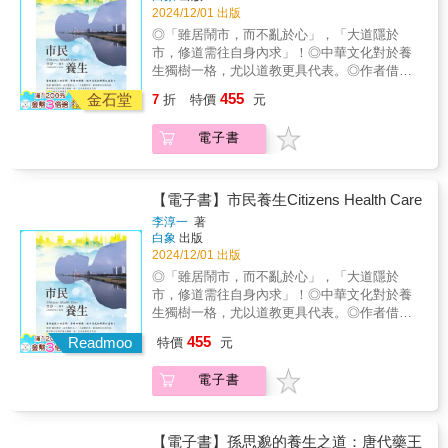
點，正是準備下班的時間，收拾情緒、保持平
乎科學，能治好病是歪打正著」……中醫傳承
2024/12/01 出版
有別於市面上同類書籍教科書般的艱澀難懂，
靜，對腎最好。 春夏秋冬的變化規律，是
數千年，但仍然有很多人對中醫抱持懷疑的態
◎「雖居鬧市，而不亂於心」，「大道隱於
即便您對中醫全然陌生，翻閱本書，必然會發
一切生物生長的基本法則， 養生不能只依賴藥
度，得病時直接求助於中醫的人也很少，中醫
市，修道需往自身內求」！◎中華文化對於養
現完整認識中醫的路徑，正確理解中醫真實的
膳，看時辰實踐養生，更有效， 北京中西醫雙
往往只是「西醫無法治療時的無奈選擇」。中
生獨樹一格，尤以道教更具代表。◎作者借助
一面，進而更加關注自身的健康程度；至於已
博士多年研究，養肝、養肺、養心都有最佳時
間究竟出了什麼問題，值得我們深思。本書正
古先賢養生之道介紹於讀者，期盼市民鍛鍊好
具中醫背景的愛好者或專業人員，則能透過本
段。
455
是從這個角度出發，藉由平易近人的文字、明
金石堂
7
折
特價
元
身體，享受城市的文明。本書教你市民養生之
書拓寬思路，作為交流學習的參考讀物。【本
白的道理、生動的事例、形象的比喻，讓讀者
道，先介紹自古以來的道家養生經典，次介紹
書特色】 筆法細膩，解釋周全，文字淺白，舉
領略中醫最真實的一面。 本書是作者從醫
電子書
延壽之方，以內丹學為基礎，推及修真圖與內
例生動。中醫不再艱澀難懂。 有助於初學者完
十餘年的體會和醫道至理，從中醫基礎理論出
經圖做為人體解剖認識，並與藏醫做比較。復
整認識中醫，正確理解中醫真實的一面。 對於
發，再到診斷及用藥，指出「整體—平衡」的
以八段錦、性命圭指、太乙金華宗旨及慧命
已具中醫知識人士，能拓寬思路，提供反思。
核心理論，讓讀者了解中醫對生命和疾病其實
經，作為修練方法。最後並附養生小品、對死
對自身健康程度可以有更深入的認識。 是中醫
【電子書】市民養生Citizens Health Care
有深入的認識。洞悉臟腑的奧祕、發現疾病的
亡的認識，讓你能善養吾身，年雖近百，形如
基礎思想與理論的最佳入門書。走近中醫，走
李淳一
著
本質、探究治病的方法、糾正日常生活中的錯
童子。道家自然主義的生死觀認為作為生命個
近我們的身體── 傳統醫學根源之一是豐富
白象
出版
誤看法，如此才能探索疾病、擁抱健康。
體不必為生而喜，為死而憂，但作為自然造化
多樣的文獻，而其中更需要有白話解讀的基礎
2024/12/01 出版
有別於市面上同類書籍教科書般的艱澀難懂，
的一員，個人還是應該積極參與到大化流行之
概論書，唐雲《走近中醫》是相當重要之參考
◎「雖居鬧市，而不亂於心」，「大道隱於
即便您對中醫全然陌生，翻閱本書，必然會發
中，努力活夠自然所賦予給我們的生命時限。
著作。──陳麒方（台灣中醫臨床醫學會 理事
市，修道需往自身內求」！◎中華文化對於養
現完整認識中醫的路徑，正確理解中醫真實的
要盡力「保身」、「全生」、「養親」、「盡
長） 到底什麼是中醫？中醫看病治病的依
生獨樹一格，尤以道教更具代表。◎作者借助
一面，進而更加關注自身的健康程度；至於已
年」，以求成為「終其天年而不中道夭者」，
據何在？中醫理論的科學性何在？只有真正弄
古先賢養生之道介紹於讀者，期盼市民鍛鍊好
具中醫背景的愛好者或專業人員，則能透過本
455
積極高揚個體生命價值，充分維護生命的尊
Readmoo
清楚了這些問題，我們才能辨別中醫的真偽，
特價
元
身體，享受城市的文明。本書教你市民養生之
書拓寬思路，作為交流學習的參考讀物。【本
嚴，
才能理直氣壯地說中醫是科學的，才有理由把
道，先介紹自古以來的道家養生經典，次介紹
書特色】 筆法細膩，解釋周全，文字淺白，舉
自己的生命和健康交付到中醫的手中，而只有
電子書
延壽之方，以內丹學為基礎，推及修真圖與內
例生動。中醫不再艱澀難懂。 有助於初學者完
這樣中醫才能真正得到發展和進步。──唐雲
經圖做為人體解剖認識，並與藏醫做比較。復
整認識中醫，正確理解中醫真實的一面。 對於
（作者）【精彩內容摘要】 從「整體─平
以八段錦、性命圭指、太乙金華宗旨及慧命
已具中醫知識人士，能拓寬思路，提供反思。
衡」理論到「五行」 所謂「整體─平衡」，
經，作為修練方法。最後並附養生小品、對死
對自身健康程度可以有更深入的認識。 是中醫
【電子書】孫思邈的養生之道：唐代藥王