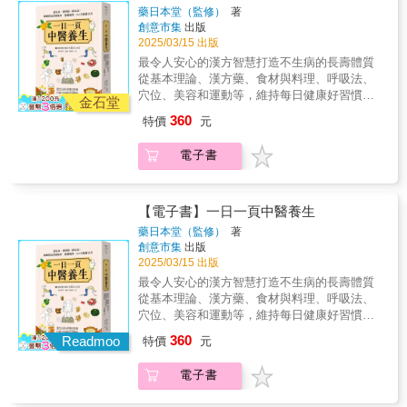
咽炎的代茶飲
動按摩，365天保健全書
藥日本堂（監修）
著
創意市集
出版
2025/03/15 出版
最令人安心的漢方智慧 打造不生病的長壽體質
從基本理論、漢方藥、食材與料理、呼吸法、
穴位、美容和運動等，維持每日健康好習慣！
金石堂
─── 日本最大中醫漢方品牌，精心鉅獻 ─── 1
360
特價
元
月～2月：年初聚會多又易暴飲暴食，食補輔以
腳底按摩，顧胃又消腫…… 3月～4月：春季著
電子書
重養肝，用綠色蔬菜排毒，幫助體內氣血循環
活化…… 5月～6月：梅雨季溼氣囤積，瑜伽搭
配精油穴位按摩，消水腫舒暢身心…… 7月～8
月：暑氣侵襲水分流失快，清熱的薄荷能幫助
【電子書】一日一頁中醫養生
降溫，保護心血管…… 9月～10月：入秋日照短
藥日本堂（監修）
著
易引發焦慮，深呼吸調息養肺，吃咖哩排憂養
創意市集
出版
脾…… 11月～12月：泡湯、足浴，做伸展暢通
2025/03/15 出版
末梢，慎防四肢冰冷、寒邪入侵…… 立春、雨
最令人安心的漢方智慧 打造不生病的長壽體質
水、驚蟄、春分、清明、穀雨；立夏、小滿、
從基本理論、漢方藥、食材與料理、呼吸法、
芒種、夏至、小暑、大暑 立秋、處暑、白露、
穴位、美容和運動等，維持每日健康好習慣！
秋分、寒露、霜降；立冬、小雪、大雪、冬
─── 日本最大中醫漢方品牌，精心鉅獻 ─── 1
360
至、小寒、大寒 春夏秋冬，365天每日一則中醫
Readmoo
特價
元
月～2月：年初聚會多又易暴飲暴食，食補輔以
知識 ✱ 從年頭到年尾，輕鬆建立養生好習慣
腳底按摩，顧胃又消腫…… 3月～4月：春季著
【本書特色】 從中醫基本原理出發，到穴位按
電子書
重養肝，用綠色蔬菜排毒，幫助體內氣血循環
摩、季節藥膳、運動和瑜伽伸展… 本書以漢方
活化…… 5月～6月：梅雨季溼氣囤積，瑜伽搭
概念，提供全年的日常保健，打造健全的肝心