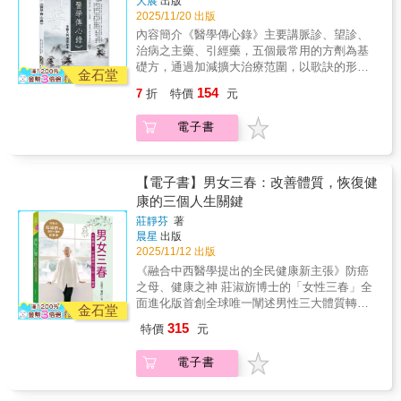
大展
出版
我健檢工具本書教你找到十二經絡痛點（易堵
用，反而讓我狀況越來越好。聽說乾薑自古以
絡能量流動，啟動自癒力，小毛病就不成大問
藥、感冒了就吃感冒藥的現代人，對疾病有了
2025/11/20 出版
塞穴位），自己掌握一套簡單實用、及時發現
來就是便宜萬用的中藥，現在我不但深深相
題。‧注意經絡時間，提早兩年發現癌症前兆‧心
新的理解，也教導我們如何利用排寒療法來為
並改善隱患的手法。2.循著經絡按穴位，對症
內容簡介《醫學傳心錄》主要講脈診、望診、
信，更希望能了解乾薑其他的效果。●我每天早
臟供血不足、心悸胸悶消失‧按揉小腿肝經解除
身體做自我管理。雖然作者語氣嚴厲，但也會
調理，手到病除從頭到腳48種常見症狀，如消
治病之主藥、引經藥，五個最常用的方劑為基
上都會喝一杯胡蘿蔔薑汁，平日裡也會用乾薑
中風警報‧乳腺保養在背部天宗穴‧頑固的肩頸問
安慰讀者不要有壓力，只要選擇自己喜歡的步
化不良、肩頸痠痛、耳鳴、經痛、疲勞、高血
礎方，通過加減擴大治療范圍，以歌訣的形式
粉泡紅茶或撒在料理中食用，因此每天都元氣
題是因為小腸長期受寒……精彩內容☑不舒服
金石堂
調及時機來進行，甚至還勸人「就算覺得這個
壓、糖尿、耳鳴等等，都可照書中敲揉疏通堵
敘述，簡而明，病因賦，敘述傷寒、溫疫、雜
滿滿。乾薑粉不只讓我身體暖和，也成功地讓
的時間對應不通的經絡下午3點頭痛→膀胱經→
154
方法很好，也不要強迫別人」，我看過這麼多
7
折
特價
元
痛點，以輔助復原。3.疏通手法極簡單，只要
病、婦產等科疾病的成因、辨證論治要點和治
我變瘦，甚至降低了我的血糖值，而我的朋友
點揉崑崙穴凌晨3-5點醒來→肺經→敲孔最穴、
健康書，他大概是第一個會這樣勸告讀者的
敲跟揉！依照書中圖示探查痛點、敲一敲，揉
療。《醫學傳心錄》由淺入深，循序漸進，既
則是治好了花粉症……說乾薑是萬靈丹，真的
揉魚際穴☑自我檢查潛在病情胃→按梁丘穴、
吧！
電子書
一揉，疏通堵點，即使非醫學專業人士也能上
為初學而作，可謂初學者的自學參考書，為入
一點也不為過。●我很怕冷，晚上睡覺幾乎都輾
豐隆穴是否會痛？心血管→捏揉蝴蝶袖是否會
手，把小病痛消除在萌芽階段，提升臟腑的自
門之捷徑。
轉難眠，自從看了本書，按照石原老師的建議
痛？☑常見病症的經絡處方高血壓→按肝經、
我修復能力。4.臟腑與經絡的雙向調養例如保
在睡前泡乾薑茶，開始每天都能暖呼呼地上
腎經、心經、心包經、脾經的易堵點，捏軟肩
養心臟應「不妄作勞」不過度傷心，不要總是
床，睡眠品質也變好，每天都能熟睡到天亮。
【電子書】男女三春：改善體質，恢復健
井穴生氣煩躁→按左邊肝俞穴，會發現結節本
活在過去的記憶中，也不沉迷於不切實際的妄
據說乾薑還有減肥，預防三高、動脈硬化、癌
康的三個人生關鍵
書特色1.找痛點、審微恙！經絡是最直接的自
想。保養小腸應吃溫熱飲食，並揉開肩部僵硬
症，及消炎鎮痛的效果，讓我不禁期待持續服
我健檢工具本書教你找到十二經絡痛點（易堵
莊靜芬
著
肌肉。
用之後的成果。
塞穴位），自己掌握一套簡單實用、及時發現
晨星
出版
並改善隱患的手法。2.循著經絡按穴位，對症
2025/11/12 出版
調理，手到病除從頭到腳48種常見症狀，如消
《融合中西醫學提出的全民健康新主張》防癌
化不良、肩頸痠痛、耳鳴、經痛、疲勞、高血
之母、健康之神 莊淑旂博士的「女性三春」全
壓、糖尿、耳鳴等等，都可照書中敲揉疏通堵
面進化版首創全球唯一闡述男性三大體質轉換
金石堂
痛點，以輔助復原。3.疏通手法極簡單，只要
關鍵期 ⎯⎯⎯ 「男性三春」▍本書可以解決你的
315
特價
元
敲跟揉！依照書中圖示探查痛點、敲一敲，揉
這些疑問：★一定要吃轉骨方嗎？★如何教男
一揉，疏通堵點，即使非醫學專業人士也能上
孩清潔「小弟弟」？★初潮前，怎麼幫女兒做
電子書
手，把小病痛消除在萌芽階段，提升臟腑的自
好身心準備？★「養精」蓄銳，該怎麼吃？★
我修復能力。4.臟腑與經絡的雙向調養例如保
小月子，要格外留心哪些事？★男性有更年期
養心臟應「不妄作勞」不過度傷心，不要總是
嗎？★怎麼存「骨本」和「齒本」？★決定健