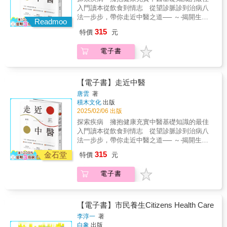
鐘的突然改變，有一定關聯性。 本書便是他
之官」：負責把髒東西排出體外， 盡可能
入門讀本從飲食到情志 從望診脈診到治病八
以中西醫知識為本，結合《黃帝內經》的養生
在起床後（早上5點到7點之間）排便。 老長痘
法一步步，帶你走近中醫之道── ～‧揭開生命
理念， 並以生物時鐘為概念出發，將一天十二
Readmoo
痘，是因體內毒素過多，宜吃溫熱早餐，像是
的奧祕‧～～‧探究疾病的本質‧～～‧找尋治病的
個時辰裡， 體內氣血運行、經絡循行，以及臟
315
特價
元
熱粥、豆漿、芝麻糊， 能解決面容憔悴和
良方‧～ 「不管疾病如何變化，始終逃不出
腑的運轉， 透過易懂文字和對應的穴位圖解，
便祕的問題。 ◎腎，一切生命活動的泉
兩類，一是邪氣盛，二是正氣虛，所以治療方
為讀者提供簡單易行的養生方法。 ◎不傷肝的
電子書
源 《黃帝內經》：「腎者，精之處也。」
法雖多，實際上也逃不出兩法，一是扶正，二
生活方式，從睡眠開始 《黃帝內經》：
儲藏精氣的腎，決定你的壽命長短。 智力
是祛邪。」【專業推薦】 陳麒方／台灣中
「臥則血歸於肝。」 因此養肝第一點，晚
也從腎產生，做事老出錯不是你變笨，而是腎
醫臨床醫學會 理事長 鄭振鴻／鄭振鴻中醫
上11點前入睡。這個入睡不只要躺下，還要睡
出問題。 養腎，要把握冬季。盡量早臥晚
診所 院長 張景堯／同仁堂中醫診所 院長
【電子書】走近中醫
著。 萬一當天有事非熬夜不可？踩按腳掌
起，避免無謂的能量消耗。 下午5點到7
「重病、急病要找西醫，調養身體才找中
上的太衝穴、行間穴，也能養肝。 隔天記得
唐雲
著
點，正是準備下班的時間，收拾情緒、保持平
醫」、「中醫的療效總是很慢」、「中醫不合
積木文化
出版
補午睡。午睡如吃補，補肝也養心。 容易胸
靜，對腎最好。 春夏秋冬的變化規律，是
乎科學，能治好病是歪打正著」……中醫傳承
2025/02/06 出版
悶、頻繁掉髮，都是肝氣失調的症狀。怎麼
一切生物生長的基本法則， 養生不能只依賴藥
數千年，但仍然有很多人對中醫抱持懷疑的態
解？哪個時辰做效果最好？ ◎晨起排便，排
探索疾病 擁抱健康充實中醫基礎知識的最佳
膳，看時辰實踐養生，更有效， 北京中西醫雙
度，得病時直接求助於中醫的人也很少，中醫
毒兼美肌 《黃帝內經》說，大腸是「傳導
入門讀本從飲食到情志 從望診脈診到治病八
博士多年研究，養肝、養肺、養心都有最佳時
往往只是「西醫無法治療時的無奈選擇」。中
之官」：負責把髒東西排出體外， 盡可能
法一步步，帶你走近中醫之道── ～‧揭開生命
段。
間究竟出了什麼問題，值得我們深思。本書正
在起床後（早上5點到7點之間）排便。 老長痘
的奧祕‧～～‧探究疾病的本質‧～～‧找尋治病的
315
是從這個角度出發，藉由平易近人的文字、明
金石堂
特價
元
痘，是因體內毒素過多，宜吃溫熱早餐，像是
良方‧～ 「不管疾病如何變化，始終逃不出
白的道理、生動的事例、形象的比喻，讓讀者
熱粥、豆漿、芝麻糊， 能解決面容憔悴和
兩類，一是邪氣盛，二是正氣虛，所以治療方
領略中醫最真實的一面。 本書是作者從醫
電子書
便祕的問題。 ◎腎，一切生命活動的泉
法雖多，實際上也逃不出兩法，一是扶正，二
十餘年的體會和醫道至理，從中醫基礎理論出
源 《黃帝內經》：「腎者，精之處也。」
是祛邪。」【專業推薦】 陳麒方／台灣中
發，再到診斷及用藥，指出「整體—平衡」的
儲藏精氣的腎，決定你的壽命長短。 智力
醫臨床醫學會 理事長 鄭振鴻／鄭振鴻中醫
核心理論，讓讀者了解中醫對生命和疾病其實
也從腎產生，做事老出錯不是你變笨，而是腎
診所 院長 張景堯／同仁堂中醫診所 院長
【電子書】市民養生Citizens Health Care
有深入的認識。洞悉臟腑的奧祕、發現疾病的
出問題。 養腎，要把握冬季。盡量早臥晚
「重病、急病要找西醫，調養身體才找中
李淳一
著
本質、探究治病的方法、糾正日常生活中的錯
起，避免無謂的能量消耗。 下午5點到7
醫」、「中醫的療效總是很慢」、「中醫不合
白象
出版
誤看法，如此才能探索疾病、擁抱健康。