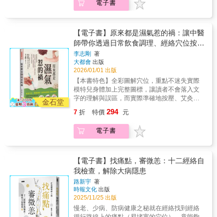
電子書
成宿疾，想健康就別忽視‧心寒亦是毒，焦躁鬱
所謂的「正氣」，往往是支撐患者走過難關的
法調動、喚醒人體深藏的自我修復系統，即深
便秘，頭痛、肩膀痠痛的症狀也大大減輕。」
悶讓身體積寒更深‧異位性皮膚炎是排毒反應，
關鍵。他將這份感悟歸納整理為身、心、靈全
藏的正氣。
（67歳女性）乾薑料理DIY，對症排寒真簡單作
一癢就抓，多泡熱水澡輕鬆實踐排寒生活，找
方位的扶正理論，以中醫藥為引，幫助病人補
者石原新菜醫師自己也是乾薑療法的受益者，
回身體自癒力‧夏天時利用冷氣和電風扇，製造
足正氣、擺脫病苦，找回身體的生命力。繼
【電子書】原來都是濕氣惹的禍：讓中醫
原本一直為便秘、生理不順、痔瘡及青春痘所
頭涼腳暖的狀態‧衣服選擇天然纖維材質，下半
《扶正的力量》提出扶正的核心方法，《扶正
師帶你透過日常飲食調理、經絡穴位按
苦，在與名醫父親石原結實交流後，開發出
身全年保暖‧選擇溫熱食材，搭配少許寒涼食物‧
的樂章》串聯臨床論證並拓展其應用後，許醫
「乾薑排寒保健法」。只要利用烤箱就可在家
摩、健康生活律動，從裡到外、按部就班
李志剛
著
細嚼慢嚥30分鐘，有飽足感立刻停止進食‧即使
師凝望本心，以十八則真實故事為經緯，融入
輕鬆炮製乾薑，在常溫下可以保存3個月，磨成
大都會
出版
徹底解決濕氣引起的身體病痛
是夏天，也要穿多層襪幫足部排寒‧睡眠期間是
生涯所聞所感，梳理那些看似偶然卻殊勝的醫
薑粉後，加在熱水、紅茶、湯、飯、麵中，每
2026/01/01 出版
排毒顛峰期，可利用熱水袋替下半身保溫本書
病因緣。．因乳癌化療的嚴重副作用，導致皮
天吃一點，就能改善各種疑難雜症。書中提供
【本書特色】全彩圖解穴位，重點不迷失實際
特色：1.日本排寒之父教你掌握正確觀念、徹
膚過敏潰爛，身心瀕臨崩潰，幸得中醫調理拾
包含主食、飲料和甜點的14道對症食譜，隨時
模特兒身體加上完整圖標，讓讀者不會落入文
底排寒：錯誤的服裝和飲食會讓身體習慣寒氣
回生機；．罹患極惡性胃癌與肺腺癌，被宣告
為健康加溫！天天吃薑，從此不生病‧乾薑紅
字的理解與誤區，而實際準確地按壓、艾灸特
入侵的狀態，進而喪失排除寒氣的本能。惡性
僅剩三個月餘命，經診治後得以延命，善終於
金石堂
茶，隨時飲用的萬病解方‧乾薑燒酌，睡前一杯
效穴位，精準達到自己想要補強的目標。多方
循環之下，人體為了保持恆溫，就會拚命排除
平穩安適；．晚期乙狀結腸癌和肝癌確診，以
294
7
折
特價
元
不失眠‧乾薑火鍋，消除疲勞防感冒‧乾薑蔬菜
管道，聚焦現代毛病不只外在的穴位按摩，本
過重的寒氣，導致身體發熱。如果經常因為發
中藥控制病情、翻轉生活，於困境中找到心靈
湯，緩解便秘症狀‧乾薑粉隨身備，外食也能健
書也提供自體內改善體質的食譜與泡腳方，根
熱潮紅而困擾，就是體內寒氣過重的警訊。而
依靠；．兩位醫療專業管理人員積極投入公益
電子書
康吃本書特色：1.日本排寒專家掀起乾薑熱潮
據現代人常見的各種疑難雜症，提出具體且多
手腳或下腹部等身體部位經常感覺冰冷畏寒，
活動，成為自利利他的志工夥伴。在這些交錯
的經典之作：冷氣引起的文明病、熬夜、高
樣的調養方式，令讀者能依自身需要進行選擇
就是「寒性體質」，一般來說，寒性體質是女
的人生裡，彷彿總有一雙無形的「聖手」默默
壓、飲食過量等，讓現代人的體溫比以前還
和調整。
性特有的問題，但寒氣入侵卻和性別完全沒有
牽引，那是醫者的仁心仁術，是家人的陪伴，
低，多數都是35℃，甚至是34℃。對於因為身
【電子書】找痛點，審微恙：十二經絡自
關係，很多男性也會經常出現手腳冰冷的問
是病人願意自救的決心，也是彼此相互扶持與
體冰冷而出現各種症狀的人，經過炮製的乾薑
我檢查，解除大病隱患
題。2.常保溫暖、身心都健康：包括衣著、飲
行善所匯聚的力量，展現了正氣如何托起陷入
是最好的特效藥。2.食材取得容易又便宜，自
食、睡眠等保暖重點，並提供春夏秋冬的排寒
苦難的心靈，為病苦之人照亮療癒道路。身
路新宇
著
然養生、零副作用：薑最大的優點就是生的原
生活原則，像是有心臟病、肥胖問題的人，夏
動、心靜、靈安，使正氣充盈；自助、人助、
時報文化
出版
料非常便宜，老薑也容易貯藏，薑價一年四季
天就要增加半身浴和足湯的時間。而一旦腳暖
天助，喚善善相應。祈願每一位讀者也能感受
2025/11/25 出版
都算穩定。薑是食物，不是藥品，沒有副作
了，神奇的是，心也會跟著變暖。3.插圖解
到內在的正氣被喚醒，找到希望與安定，並成
慢老、少病、防病健康之秘就在經絡找到經絡
用，不傷腸胃，甚至還有健胃的功能。3.「乾
說，簡明易操作：自我檢測是否寒氣入侵的
為自己與他人生命中那雙溫柔的「聖手」。
循行路線上的痛點（易堵塞的穴位），竟能夠