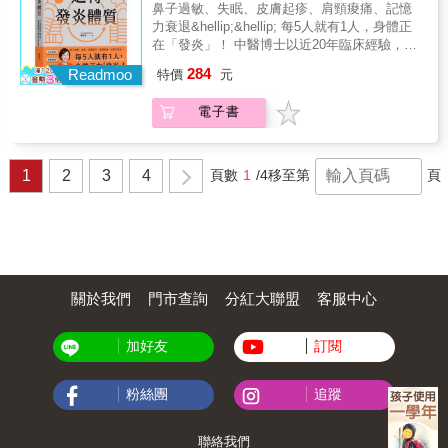
四式功法、六種鍛鍊 不分體質年齡，人人可
影響肺氣不足，亦會影響記憶力。 【情志】緊
鼻子過敏、失眠、皮膚起疹、肩頸痠痛、記憶
行！ & ◎內氣充足順暢，才能達到「令人安
張是恐懼的變形情緒，會消耗自體類固醇，使
力衰退&hellip;&hellip; 每5人就有1人，身體正
心」的健康狀態 中醫是「氣」的學問，人體健
得內氣衰敗！ 【形體】形體一歪就可能影響全
在「發炎」！ 中醫博士以近20年臨床經驗，解
康與否，端看「內氣」的積累和消耗是否平
身氣脈運行，本書四式功法、六種鍛鍊教你端
析六大體質的成因及症狀， 從〔生活改善〕
284
衡。我們可以將內氣之根看做是身體內的類固
Readmoo
特價
元
正骨架和訓練筋肉張力。 & 例如功法之一「乞
&times;〔運動建議〕&times;〔飲食保健〕
醇，所以，要找回基本的健康就要想辨法平衡
丐蹲」：飯後乞丐蹲約15分鐘，是療癒腸胃病
&times;〔中藥調養〕方面， 幫助你快速自我檢
「內氣」的蓄積與釋放，甚至「內氣」的蓄積
電子書
的最佳功法。 & 例如鍛鍊之一「縮下巴」：縮
測，從根本找回健康與活力。 ✦三伏貼可以改
必須大於釋放，齊備存量才能應付急症或急用
下巴超重要，縮下巴使頸椎排列正常，才能保
善虛弱體質嗎？ ✦為什麼換季時，身體容易不
的不時之需。 & ◎提供生活中的注意事項和落
持咽喉部氣管、食道、頸神經、椎動脈、脊髓
舒服？ ✦如何從中醫角度，改善三高問題？ ▼
實方法：體質判斷、作息、飲食、情志、形體
液等之通暢。 & 本書特色 & 我們需要的不只是
結合現代醫學與中醫觀點，讓你輕鬆調整，啟
1
2
3
4
頁數
1
/4
移至第
頁
【體質】簡易舌診／脈診判別自己的體質 【作
一時的靈丹妙藥，而是一套長久維持健康的方
動與生俱來的自我修復力！ 一般外觀常見的
息】晚上11點到凌晨3點未熟睡，就難以補充新
法 ──蓄積內氣，保持身體水土，生病了也能自
「紅、腫、熱、痛」症狀，屬於急性發炎，然
的內氣，所以應避免熬夜！ 【飲食】醣類、蛋
平而不留疾！ 1.作者於中醫之路持續精進，拜
而，還有一種症狀較輕、容易被忽略的，即是
白質、脂肪超重要，應有恰當比例。尤其身體
師藥師行者「皮沙士」，全書亦由老師逐字審
身體的隱形殺手──「慢性發炎」。它會以「容
的能量多數須由醣類供給，醣類攝取不足，將
定。 2.本書化繁為簡，用現代白話解釋中醫名
易疲倦、心情低落、腰痠背痛、腸胃敏感、皮
影響肺氣不足，亦會影響記憶力。 【情志】緊
詞和核心觀念。一語道破人體健康平衡的祕密
膚發癢或紅腫」等症狀呈現，在體內慢慢侵蝕
張是恐懼的變形情緒，會消耗自體類固醇，使
──內氣充足暢通。 3.中醫是一種妙而不玄的生
你的健康，時間一久甚至會造成嚴重、不可逆
關於我們
門市查詢
分紅大聯盟
客服中心
得內氣衰敗！ 【形體】形體一歪就可能影響全
活學問，本書從作息、飲食、情志、形體四大
的傷害。 ▼你的體質正處於「平、虛、濕、
身氣脈運行，本書四式功法、六種鍛鍊教你端
面向的方法教您補住氣、通行氣。例如：晚上7
痰、瘀、結」哪個階段？ ✦平性體質──精力充
正骨架和訓練筋肉張力。 & 例如功法之一「乞
加好友
訂閱
點～11點臟腑時間走到脾與肺，是營養吸收最
沛、積極樂觀 ✦虛性體質──畏寒乏力、氣血不
丐蹲」：飯後乞丐蹲約15分鐘，是療癒腸胃病
好的時候，所以晚餐是維持健康最重要的一
足 ✦濕性體質──油光滿面、多痘多瘡 ✦痰性體
的最佳功法。 & 例如鍛鍊之一「縮下巴」：縮
餐，絕不可因任何理由而偏廢。 4.提供簡易診
質──身體肥胖、經常便祕 ✦瘀性體質──形體
粉絲團
追蹤
下巴超重要，縮下巴使頸椎排列正常，才能保
斷體質的方法，一般人也能判斷自己與家人的
消瘦、容易感冒 ✦結性體質──肌肉僵硬、急躁
持咽喉部氣管、食道、頸神經、椎動脈、脊髓
身體狀況：舌診、脈診、腹診、觀察二便和流
煩悶 透過書中的量表與描述，輔以舌象判讀方
液等之通暢。 & 本書特色 & 我們需要的不只是
汗狀態等等。 5.隨書附贈《開門七件事之中醫
法，觀察你體質的現況，再從中藥、針灸、運
聯絡我們