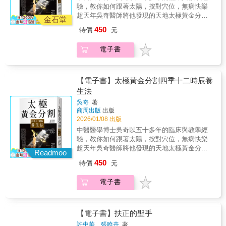
人的根本，也是病的源頭。 本書作者牟明威是
驗，教你如何跟著太陽，按對穴位，無病快樂
「腎者，精之處也。」 故腎又被稱為「先天之
中西醫雙博士、北京中醫藥大學東直門醫院骨
超天年吳奇醫師將他發現的天地太極黃金分割
本」，具有生精養精的作用。 想要補腎，最好
科主任。 他以中西醫結合的觀點，融會《黃帝
金石堂
能場的奧祕，結合中醫《黃帝內經》理論，開
的辦法就是按摩腎經的起始點——湧泉穴， 據
內經》的智慧， 循著十二正經的脈絡，帶你認
450
特價
元
啟法天則地，優化人體最佳內環境。「太極黃
說這也是蘇東坡每天必做的功課。 手太陰經對
識手三陰、手三陽、足三陽、足三陰等主要經
金分割」就是利用太陽、地球的大太極場跟人
應「肺」、手少陰經對應「心」、 足陽明經對
脈。 說明各經脈的獨特功效與主治病症， 教你
電子書
體的小太極場共振時，會產生一個巨大的扶正
應「胃」，每條經脈都有對應的臟腑， 循經自
透過經絡啟動身體自癒力，恢復平衡、重拾健
效應，激活自我修復系統，啟動深層次自我修
癒，保持氣血流暢，疾病不入。
康。 ◎肺經養好消百病 《黃帝內經》：「諸氣
復系統能力。簡單地說：晚上1點到中午12點，
者，皆屬於肺。」 可見人體所有與「氣」相關
背對太陽。下午13點到晚上24點，面對太陽。
【電子書】太極黃金分割四季十二時辰養
的功能， 都與肺有密切關係，是醫治呼吸系統
使你身上的人體黃金分割場太極和天地太極的
生法
疾病的主要經脈。 喉嚨腫痛、氣喘、落枕？找
黃金分割場產生共振之後，按摩（或針灸）相
列缺準沒錯， 它是整條肺經調整頭頸狀態的入
吳奇
著
應時辰對應的經絡穴位。吳奇醫師在1992年發
口點。 ◎心經通暢，五臟六腑更穩 《黃帝內
商周出版
出版
現對頸椎病極有療效的針刺新穴位「項背
經》認為：「心者，五臟六腑之大主也。」
2026/01/08 出版
穴」，現在美加地區、加州灣區很多針灸醫師
心，就像身體的總指揮，統籌著五臟六腑的運
中醫醫學博士吳奇以五十多年的臨床與教學經
在臨床上已廣泛應用項背穴。《黃帝內經》
作。 心經起於心中，出屬心系，胸悶、心煩、
驗，教你如何跟著太陽，按對穴位，無病快樂
說：治病或養生的最高原則就是「法天則
胸口隱隱作痛，往往就是心經氣血卡住的警
超天年吳奇醫師將他發現的天地太極黃金分割
地」。所以只要按四季十二時辰，在不同時
Readmoo
訊。 ◎打通大腸經，一身都輕鬆 《黃帝內經》
能場的奧祕，結合中醫《黃帝內經》理論，開
間、不同方向，找到天地與人體的「共振」場
450
特價
元
說，大腸是「傳導之官」：負責把髒東西排出
啟法天則地，優化人體最佳內環境。「太極黃
域，再按十二時辰對應人體十二經絡氣化旺衰
體外。 傳導不順時，可能會便祕、腹瀉，甚至
金分割」就是利用太陽、地球的大太極場跟人
的規律，找到相應的穴位，施予針灸或按摩，
電子書
牙痛、牙齦腫。 適度按摩合谷穴（虎口），可
體的小太極場共振時，會產生一個巨大的扶正
就能啟動人體深層的自我修復系統。本書詳細
舒緩牙痛、疏通大腸經。（孕婦、體質虛弱者
效應，激活自我修復系統，啟動深層次自我修
闡述吳奇醫師所研發、從未有人論及的、與人
不宜） ◎有膽、沒膽，看膽經 膽，就像身體的
復系統能力。簡單地說：晚上1點到中午12點，
體內環境密切相關的天地太極黃金分割能場的
判斷官，負責做出決策、掌控勇氣。 膽氣不
背對太陽。下午13點到晚上24點，面對太陽。
【電子書】扶正的聖手
諸多奧祕，並以此為鑰匙，結合《黃帝內經》
足，不只容易猶豫、拖延，還可能出現肩頸緊
使你身上的人體黃金分割場太極和天地太極的
理論，開啟法天則地，優化人體最佳內環境。
許中華、張曉卉
著