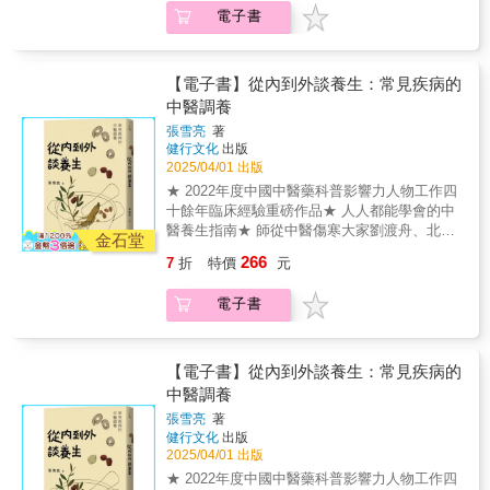
新生，更是調理體質的黃金契機(3)更年期：坦
電子書
然迎接身心蛻變，活出自在與喜悅▍關於生
長、生育、生命、生活的健康全書依照性別養
護臟腑機能，結合天然草本「大藥」補足營
養，把握時機調整偏頗體質，並順應四時節律
【電子書】從內到外談養生：常見疾病的
來怡然養生⎯⎯⎯本書將逐步分享如何在每個生
中醫調養
命階段，專注享受過程，用心照顧自己，找到
張雪亮
著
健康長壽的不二法門。本書特色◎首創理論：
健行文化
出版
提出男女三大身心發展關鍵期與八個生命週
2025/04/01 出版
期，完整剖析健康藍圖。◎中西醫結合：深入
★ 2022年度中國中醫藥科普影響力人物工作四
分析不同性別的生理週期特徵與潛在問題，提
十餘年臨床經驗重磅作品★ 人人都能學會的中
供專屬照護與飲食指南。◎古今融合：取經古
醫養生指南★ 師從中醫傷寒大家劉渡舟、北京
籍智慧，依年齡分段設計改善體質、維持健康
金石堂
四大名醫之一孔伯華之孫孔令詡教授★ 結節、
的運動建議與食療方。◎藥食同源：精選多道
266
7
折
特價
元
腎病、肺病、雜病……常見百病隨手查 這是一
兼具營養與療效的料理，包括男女轉骨方、滋
本中醫入門書，作者從中醫視角出發，引經據
補臟腑佳餚、月子調養菜單、腹部大掃除食譜
電子書
典，結合多年的救治經驗，以及向傷寒大師劉
等，貫徹以食補代替藥補，以廚房代替藥房的
渡舟、北京四大名醫之一孔伯華之孫孔令詡兩
核心精神。
位教授的求學經驗，給讀者提供應對日常常見
疾病的辦法。 生活中的口苦、打嗝、便祕、失
【電子書】從內到外談養生：常見疾病的
眠、結節、息肉、尿頻、感冒、咳嗽等，本書
中醫調養
都有所涉及。此外，本書還專門補充了針對兒
張雪亮
著
童與女性常見問題的應對方法，並添加了數則
健行文化
出版
實用的驗案。擁有本書，很多常見問題都將迎
2025/04/01 出版
刃而解。 三治七養脾胃病： 脾胃病是怎麼來
★ 2022年度中國中醫藥科普影響力人物工作四
的？ 早餐不可不吃 晚餐不宜過飽、過晚 哪些