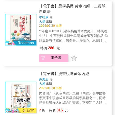
容易經痛、經血成塊，紅糖薑枝水幫妳祛寒；
腦袋像漿糊、晚上翻來覆去睡不著；一緊張就
免疫力低、容易感冒，用乾蔥葉來泡腳； 嗓子
胃痛、一吃飽就脹氣、一放鬆就水腫；焦慮、
【電子書】易學易用 黃帝內經十二經脈
容易發炎，是身體太上火，只要多喝水，不用
疲勞、腸胃不適、注意力不集中……。專研中
自癒法
藥就能治好……。困住女人一生的婦科問題
西醫合療、台中慈濟醫院中醫腫瘤科莊佳穎主
牟明威
著
病，中醫都有解，（原版書名：女人的病，
任，長期在診間看到太多人健檢報告正常，卻
大是
出版
99%都是「氣」造成的）
渾身不對勁，吃了藥仍未真正康復，其實都指
2026/01/20 出版
向一件事：氣血不流！久坐不動而氣滯，熬夜
**年度TOP100《易學易用黃帝內經十二時辰養
追劇讓陰虛火旺，高糖高油讓痰濕積聚，壓力
生法》 中西雙醫學博士牟明威老師系列作品 ◎
焦慮讓肝氣鬱結；這些生活方式正在製造「慢
經脈是有情緒的，怒傷肝、喜傷心、思傷脾、
性堵塞」，侵蝕我們的健康。修復健康不是靠
Readmoo
憂傷肺、恐傷腎。 ◎想知道一個人「心」的情
控制，而是靠順應。氣血一通，身體自然找到
286
特價
元
況好不好，看臉色就知道，因為「心其華在
恢復的力量。莊佳穎從處理複雜重症的頂尖臨
面」。 ◎按摩、拔罐、刮痧為何多選背部？祕
床經驗出發，將「中醫治本」的智慧，擴展到
電子書
密就在膀胱經。（經脈最長、穴位最多）◎肝
預防保健。書中收錄多年的臨床經驗與真實案
膽相照，不只是成語，肝功能失常，膽也會出
例，深入解析消化道失衡、自律神經失調、代
狀況。（肝經與膽經互為表裡） 《黃帝內經》
謝異常，到心血管、自體免疫等疑難重症，讓
中提到，人體有十二經脈，包含 手三陰（肺、
【電子書】漫畫說透黃帝內經
我們更了解如何恢復身體自癒力。這本書是看
心包、心）、手三陽（大腸、三焦、小腸）、
待自己的新方式！無論你是「未病」但不時有
孫美金
著
足三陽（胃、膽、膀胱）、足三陰（脾、肝、
大展
出版
點小困擾的亞健康族群；或健檢紅字頻傳，甚
腎）。 在《靈樞．經別篇》中更是開宗明義的
2026/01/20 出版
至正苦於慢性病的「已病」者；或想打好基
指出： 「十二經脈者，人之所以生，病之所以
礎，避免未來生病的人，都能找到與身體和解
內容簡介《黃帝內經》又稱《內經》是中國醫
成，人之所以治，病之所以起。」 經絡，既是
的方法。本書重點——・看懂體質警訊：為什
學寶庫中現存成書最早的醫學典籍之一，同時
人的根本，也是病的源頭。 本書作者牟明威是
麼有些人易疲累，有些人易胖，有些人易怒？
也是影響極大的綜合性醫書，它奠定了人體的
中西醫雙博士、北京中醫藥大學東直門醫院骨
要有效治未病，要先知道自己的體質是哪一
生理、病理、診斷以及治療的認識基礎。《黃
315
科主任。 他以中西醫結合的觀點，融會《黃帝
金石堂
7
折
特價
元
型。・拆解五大病邪：濕熱痰瘀毒如何在體內
帝內經》分為《靈樞》和《素問》兩部分，內
內經》的智慧， 循著十二正經的脈絡，帶你認