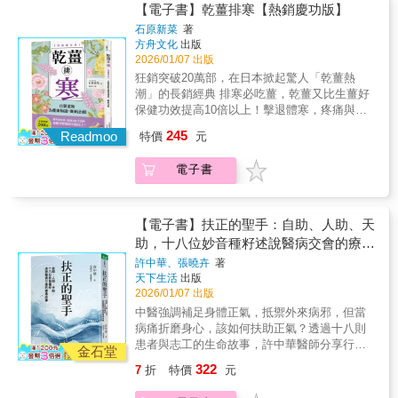
至有長期洗腎的病患在採取排寒療法一年後，
多相當難治的疾病，比如帕金森氏綜合症、早
【電子書】乾薑排寒【熱銷慶功版】
次。第四次她回來複診，很高興的對我說：
牽引，那是醫者的仁心仁術，是家人的陪伴，
腎臟竟然恢復了功能。40多年來，患者奇蹟痊
期失智症、視網膜剝離、視神經萎縮、青光
石原新菜
著
｢DR. Wu，我的腿消腫了！」我看到她的腿真
是病人願意自救的決心，也是彼此相互扶持與
癒的例子多不勝數，成功治癒各種難治重症，
眼、嚴重的憂鬱症、精神病、腦源性疾病、類
方舟文化
出版
的明顯變細了，很激動也很高興。實例2一位六
行善所匯聚的力量，展現了正氣如何托起陷入
如：氣喘、糖尿病、痛風、洗腎，甚至癌症末
風濕、紅斑狼瘡乃至癌症等等，並較西方醫學
2026/01/07 出版
十多歲的猶太人在2008年初被醫生診斷為胰腺
苦難的心靈，為病苦之人照亮療癒道路。身
期等患者。不僅如此，排寒療法對於慢性身體
與一般傳統中醫學有更好的療效。實例1一個德
狂銷突破20萬部，在日本掀起驚人「乾薑熱
癌跟膽囊癌，活不過六個月。我用太極黃金分
動、心靜、靈安，使正氣充盈；自助、人助、
不適，像：香港腳、皰疹及異位性皮膚炎等過
國婦人的腿已經腫了四十多年，她看過很多西
潮」的長銷經典 排寒必吃薑，乾薑又比生薑好
割的共振扶正法替他綜合治療。結果他到2012
天助，喚善善相應。祈願每一位讀者也能感受
敏或皮膚病；不孕症及經期不順等婦科疾病；
醫，都治不好。中醫的講法就是脾不能健運，
保健功效提高10倍以上！擊退體寒，疼痛與疾
年時，狀況還很好，而且已經有六個月沒有做
到內在的正氣被喚醒，找到希望與安定，並成
暗沉、細紋及白髮；腰痛、肥胖、憂鬱症、失
水濕內停，但她的腎臟也查不出異常。她婚後
病通通退散 「薑」是中國自古流傳的中藥材，
化療。我是從良好的效果倒過來推導，就是法
為自己與他人生命中那雙溫柔的「聖手」。
245
眠、失智症等都有療效。養生不排寒，一切都
Readmoo
生了兩個孩子，身體沒有任何不適，就是嚴重
特價
元
《神農草本經》、《傷寒論》都記載了其藥
天則地扶正的針灸方法，有它很獨特的內涵及
白忙人體有強大的自癒力，能夠隨時將身體修
腿腫，像大象腿一樣。她來找我治病的初期，
效，印度傳統醫學「阿育吠陀」更稱之為「治
效果。把這套方法引用在養生長壽，就可以設
復回健康狀態，然而，寒氣卻阻礙了身體發揮
我用了補氣、利水、健脾、補腎、通絡等各種
電子書
萬病的神藥」。美國密西根大學研究指出，薑
法調動、喚醒人體深藏的自我修復系統，即深
這項功能。只要去除掉「寒氣」這個致病因
辦法，都沒有明顯的效果。後來我利用我所發
能促使癌細胞自我毀滅。薑中所含之「薑烯
藏的正氣。
素，不需要手術、藥物、貼布、健康食品或其
現的法天則地太極共振法，讓她躺在診床的時
酚」尤其功效極佳，能提高免疫力、降低膽固
他器具輔助，就能讓身體自然痊癒。排寒也是
候，上午來是背對太陽，下午來就是面對太
醇、殺菌解毒、促進脂肪與醣類燃燒等等。而
【電子書】扶正的聖手：自助、人助、天
排毒，立即掌握兩要點：「頭涼腳暖」+：「八
陽。選用跟之前差不多的穴位跟中藥，治了三
經過炮製後的薑，所含的薑烯酚是生薑的10倍
助，十八位妙音種籽述說醫病交會的療癒
分飽」想去除身體中的寒害，無法靠吃藥或吃
次。第四次她回來複診，很高興的對我說：
以上，對病症和身體上的不適更有效。祛濕排
故事
補解決，重要的是要在飲食、衣著與心理上維
許中華、張曉卉
著
｢DR. Wu，我的腿消腫了！」我看到她的腿真
寒「食補神藥」， 萬人見證的神奇療效「短短
天下生活
出版
持良好的生活習慣。進藤醫師提倡的排寒療法
的明顯變細了，很激動也很高興。實例2一位六
兩週就讓我的血糖値降低了100以上。」（50歳
2026/01/07 出版
有兩大心法――「頭涼腳暖+八分飽」。從衣、
十多歲的猶太人在2008年初被醫生診斷為胰腺
女性）「開始喝乾薑茶後，之前診斷出來的三
食、住「保暖防寒」，就能無病一身輕。方法
中醫強調補足身體正氣，抵禦外來病邪，但當
癌跟膽囊癌，活不過六個月。我用太極黃金分
高和血液數値都變正常了。」（45歳男性）
簡單，效果迅速，自己種下的「毒果」，靠自
病痛折磨身心，該如何扶助正氣？透過十八則
割的共振扶正法替他綜合治療。結果他到2012
「才兩週就消除了手腳的水腫，更治好了我的
己就能根除！寒氣現形，當心別積寒成疾‧寒氣
患者與志工的生命故事，許中華醫師分享行醫
年時，狀況還很好，而且已經有六個月沒有做
身體冰冷及生理痛。」（42歳女性）「吃藥都
金石堂
入侵和寒性體質不同，四肢發熱反而是寒氣入
三十餘年的感悟與智慧，傳遞身心靈的扶正之
化療。我是從良好的效果倒過來推導，就是法
治不好的高血壓變正常了。」（56歳男性）
322
7
折
特價
元
侵的證據‧飲食過量積寒氣，狼吞虎嚥是大忌‧讓
道。兼容中西醫專業，診療超過六十萬人次的
天則地扶正的針灸方法，有它很獨特的內涵及
「只是毎天早上喝一杯乾薑紅茶而已，三週就
消化器官休息，可促進身體排毒‧腰痛、膝蓋痛
許中華醫師，從臨床的奇蹟病例中體悟：中醫
效果。把這套方法引用在養生長壽，就可以設
瘦了4公斤。」（48歳女性）「立刻治好了我的