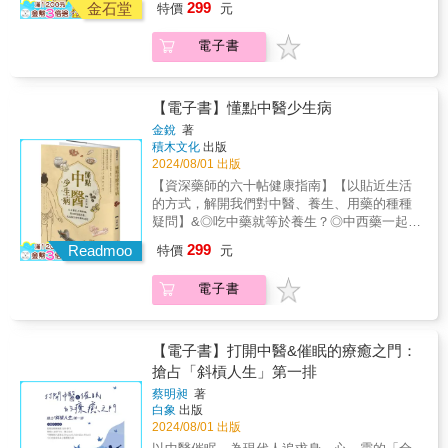
氣、血、陰、陽等基本物質虧損或是臟腑功能
299
理。＊針對日常生活中的常見病，給出對症調
金石堂
特價
元
氣出來的！●排除體內毒，去疼痛、防癌症！●
是通過通大便這種方式，使停留在人體下部的
火失衡？◎天王補心丹和牛黃清心丸的「心」
衰退的一種方法。 聽聲治咳嗽 通過聽聲
理方案，小病小痛在家就可以調理。本書根據
吃完飯就躺在床上，竟然有三大壞處！●為什麼
宿食、燥屎、冷積、瘀血、結痰、水飲等病理
是同一個「心」嗎？&「有病好好治病，沒病好
和嗅味來獲取疾病信息的方法被稱為「聞
當下上班族養生熱的趨勢，針對工作節奏快、
電子書
說做運動，要符合天時、地利、人和？
物質從下竅排出，達到祛邪除病目的的一種治
好吃飯。」&感冒好不了？對「證」下藥才能藥
診」。咳嗽是一種有聲音的疾病，而且這個聲
生活壓力大、生活及飲食不規律等諸多現象，
療方法； 和法，顧名思義，就是通過和
到病除。餃子也養生？冬天吃餃子，其實大有
音往往又含有很多有關疾病的有用信息。如咳
提出全新的養生指導方案，幫助讀者擺脫亞健
解、調和的手段來治療疾病的一種方法。它不
學問。保健品特別有效？小心藥物添加。讓冷
嗽聲緊悶、喉中有痰聲的，治療就應該以化痰
康，遠離常見疾病的困擾。全書從《黃帝內
像汗、吐、下三法這樣以祛邪為特性，而是通
知識變成常識，守護自己和家人的健康，比想
【電子書】懂點中醫少生病
來止咳；如果乾咳無痰的，就應該滋陰潤肺以
經》、《傷寒雜病論》、《本草綱目》等傳統
過調和，使人體正氣和外界邪氣之間取得某種
像中簡單！&【本書特色】◆既是知名藥師的中
金銳
著
止咳；而如果咳嗽聲就像敲破鼓，發出「空
中醫典籍中挖掘精華，結合作者五十餘年的研
和平，也使人體各個臟腑在功能運轉上達到某
醫漫談，也是寫給普通人的科普書。◆從細微
積木文化
出版
空」的聲音的，那就要用滋陰潛陽的方法來治
究經驗，幫助讀者建立正確的養生觀，找到適
種和諧； 溫法和清法是兩種完全相反的治
處入手，解答日常生活中常見的疾病和用藥疑
2024/08/01 出版
療了。 作者朋友的父親咳嗽半個多月不
合自己體質的養生方法，並教讀者學會辨偽去
法。溫是溫熱的意思，而清則是清涼的意思。
問。◆分析個案，追溯中醫的文化源流，見樹
【資深藥師的六十帖健康指南】【以貼近生活
癒，打電話向作者諮詢。在電話裡看不到舌
妄，揭開一些養生謠言的神祕面紗。●為什麼腦
溫法當然就是用來治療寒證的，而清法就是用
又見林。&【理】人與自然是一個整體【法】治
的方式，解開我們對中醫、養生、用藥的種種
苔，也摸不到脈象，只聽咳嗽聲，正是那種
中風的年輕人越來越多？●有哪些習慣，正在偷
來治療熱證； 消法是去除人體內部病理積
療一步到位【方】字裡行間藏著的秘密【藥】
疑問】&◎吃中藥就等於養生？◎中西藥一起
「空空」的如擊敗鼓的「破聲」。朋友的父親
偷扼殺你的健康？●當心保健品越吃越虛！●睡
滯的一種治療方法； 補法是用於治療人體
吃得貴不如吃得對&中醫藥愈來愈普及，但五花
吃，就是中西醫結合嗎？◎熬夜猝死是因為水
嫌熬中藥太麻煩，作者就教他去超市買些蜜餞
眠不好的後果，不單單是老得快？●真正的養生
氣、血、陰、陽等基本物質虧損或是臟腑功能
299
八門的保健資訊，坊間令人眼花繚亂的保健
Readmoo
特價
元
火失衡？◎天王補心丹和牛黃清心丸的「心」
烏梅，每次吃三至五顆，一天兩次。第一天吃
不是吃吃喝喝，而是養神！●絕大多數的病都是
衰退的一種方法。 聽聲治咳嗽 通過聽聲
品、中成藥，都讓我們難以好好審視自己的病
是同一個「心」嗎？&「有病好好治病，沒病好
完，咳嗽就好像明顯減輕了，第三天就基本不
氣出來的！●排除體內毒，去疼痛、防癌症！●
和嗅味來獲取疾病信息的方法被稱為「聞
痛或體質，對症下藥。本書立足於「中醫治的
電子書
好吃飯。」&感冒好不了？對「證」下藥才能藥
咳了。 原來從咳嗽的聲音特徵看，屬於陰
吃完飯就躺在床上，竟然有三大壞處！●為什麼
診」。咳嗽是一種有聲音的疾病，而且這個聲
不是病，而是病人」、「以正養正，以偏糾
到病除。餃子也養生？冬天吃餃子，其實大有
虛陽浮，烏梅味酸，具有收斂攝納的作用，能
說做運動，要符合天時、地利、人和？
音往往又含有很多有關疾病的有用信息。如咳
偏」的經典理念，展開一連串親切、貼心的問
學問。保健品特別有效？小心藥物添加。讓冷
使浮越的元陽重新潛藏到腎中，所以能治癒這
嗽聲緊悶、喉中有痰聲的，治療就應該以化痰
答，自成體系，卻又通俗易懂，以個案與數
知識變成常識，守護自己和家人的健康，比想
種咳嗽。一味平常的食物，治療好了半個多月
【電子書】打開中醫&催眠的療癒之門：
來止咳；如果乾咳無痰的，就應該滋陰潤肺以
據，帶我們走出生活中經常碰到的中醫藥誤
像中簡單！&【本書特色】◆既是知名藥師的中
的咳嗽，這就是中醫聽聲斷病的奇效。 情
搶占「斜槓人生」第一排
止咳；而如果咳嗽聲就像敲破鼓，發出「空
區。超過六十篇小科普，就像一帖帖處方箋，
醫漫談，也是寫給普通人的科普書。◆從細微
志與五臟有什麼關係？ 喜、怒、憂、思、
空」的聲音的，那就要用滋陰潛陽的方法來治
總有一帖可以消除你的困惑！&【專業推薦】許
蔡明昶
著
處入手，解答日常生活中常見的疾病和用藥疑
恐這五種最具有代表意義的情志變化，稱之為
療了。 作者朋友的父親咳嗽半個多月不
白象
出版
仁明／璞真中醫診所院長高定一／長庚紀念醫
問。◆分析個案，追溯中醫的文化源流，見樹
「五志」。情志的變化往往是外界信息影響下
2024/08/01 出版
癒，打電話向作者諮詢。在電話裡看不到舌
院中醫部主治醫師小末醫師／本末中醫院長&小
又見林。&【理】人與自然是一個整體【法】治
五臟精氣發生變化的結果，我們既可以通過情
苔，也摸不到脈象，只聽咳嗽聲，正是那種
末醫師（本末中醫院長）：「中醫的治病特長