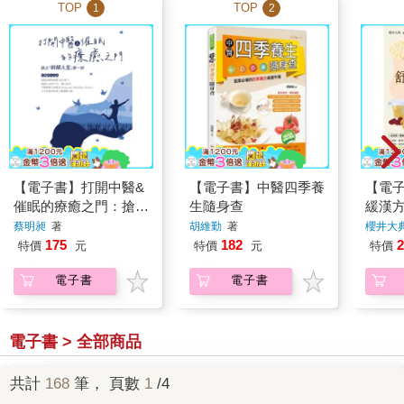
TOP
TOP
1
2
【電子書】打開中醫&
【電子書】中醫四季養
【電
催眠的療癒之門：搶占
生隨身查
緩漢
「斜槓人生」第一排
蔡明昶
著
胡維勤
著
櫻井大典
175
182
2
特價
元
特價
元
特價
電子書
電子書
電子書 > 全部商品
共計
168
筆， 頁數
1
/4