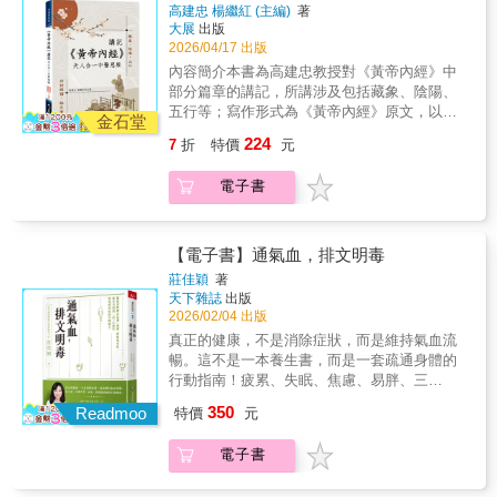
卻越喝越憔悴？ 因為人的體質共分為九種，不
高建忠 楊繼紅 (主編)
著
讚：「哇，妳都沒變耶，還是一樣年輕。」◎
同體質吃法大不同， 本書舉出最常見的氣虛、
大展
出版
調氣血，人參、山藥效果佳，外加跳繩來幫
陽虛和濕熱，告訴妳該怎麼針對個人體質進
2026/04/17 出版
忙： 冰山美人其實一點都不美，這是氣血不足
補。◎修好心，不生氣，女性專用的終極養生
內容簡介本書為高建忠教授對《黃帝內經》中
的徵兆； 怎知自己氣血夠不夠？有四招能目
法： 女性的病，99％都是氣出來的， 因為怒傷
部分篇章的講記，所講涉及包括藏象、陰陽、
測。 怎麼補？吃桑葚、桂圓或山藥，或用人參
肝、驚傷腎、悲傷肺、思傷脾，情緒多變，月
五行等；寫作形式為《黃帝內經》原文，以及
泡茶喝（但須多喝水）。 不孕症患者調好氣
金石堂
經就亂， 當心情莫名抑鬱，記得多吃薑黃、或
對原文逐字逐句解讀，在部分章節還附有臨床
血，再搭配跳繩，能改善內分泌、促進卵泡發
224
7
折
特價
元
泡薑黃茶，可疏肝解鬱。 多按按乳房正中間的
案例，使晦澀難懂的文言文變成通俗易懂的白
育。◎養好陰，關鍵在養腎： 腎在腰部，為一
膻中穴，可化解不開心，預防乳房疾病。 作者
話文，有利於基礎理論與臨床實際相聯繫，便
身精氣所在，對女性的影響更大於男性， 常說
電子書
還提供二十多種獨特凍齡易瘦食療法，像是，
於古文基礎薄弱和欠缺中醫臨床的學習者學習
的人老珠黃、老眼昏花，就是說腎虛的人。 可
容易經痛、經血成塊，紅糖薑枝水幫妳祛寒；
使用，使其學有所思、學有所得。
以煮白米粥，加上適量的蓮子、百合和藕；覺
免疫力低、容易感冒，用乾蔥葉來泡腳； 嗓子
得太麻煩？ 市面上補腎的中成藥至少十幾種，
容易發炎，是身體太上火，只要多喝水，不用
【電子書】通氣血，排文明毒
可以選哪一種？◎辨體質，胖有胖的方法，瘦
藥就能治好……。困住女人一生的婦科問題
有瘦的解方： 同款養生茶，有人越喝越美，妳
莊佳穎
著
病，中醫都有解，（原版書名：女人的病，
天下雜誌
出版
卻越喝越憔悴？ 因為人的體質共分為九種，不
99%都是「氣」造成的）
2026/02/04 出版
同體質吃法大不同， 本書舉出最常見的氣虛、
陽虛和濕熱，告訴妳該怎麼針對個人體質進
真正的健康，不是消除症狀，而是維持氣血流
補。◎修好心，不生氣，女性專用的終極養生
暢。這不是一本養生書，而是一套疏通身體的
法： 女性的病，99％都是氣出來的， 因為怒傷
行動指南！疲累、失眠、焦慮、易胖、三
肝、驚傷腎、悲傷肺、思傷脾，情緒多變，月
高⋯⋯，關鍵不是老化，而是氣血不通。中醫
350
Readmoo
特價
元
經就亂， 當心情莫名抑鬱，記得多吃薑黃、或
腫瘤專家淬鍊重症治療的智慧，教你恢復氣血
泡薑黃茶，可疏肝解鬱。 多按按乳房正中間的
運行，從根本解決慢性發炎、代謝不良、免疫
電子書
膻中穴，可化解不開心，預防乳房疾病。 作者
失衡！※ ※ ※ ※ ※ ※你是
還提供二十多種獨特凍齡易瘦食療法，像是，
不是每天都在跟身體打仗？早上起不來、下午