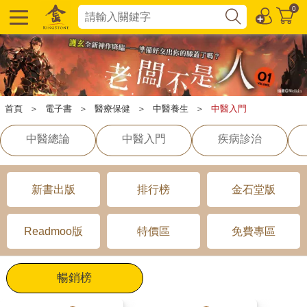
0
首頁
＞
電子書
＞
醫療保健
＞
中醫養生
＞
中醫入門
中醫總論
中醫入門
疾病診治
新書出版
排行榜
金石堂版
Readmoo版
特價區
免費專區
暢銷榜