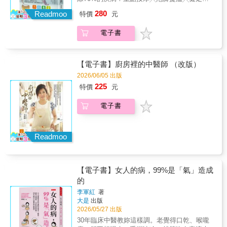
中醫保健與疾病調養。 本書是他融合《黃帝內
毒╳臟腑體操4種關鍵技法，直攻重點，準確有
280
經》、《本草綱目》等中醫經典與現代醫學，
Readmoo
特價
元
效！人到了一定的年紀，臀部肌肉萎縮下垂，
從吃飯、睡覺、疾病預防到四季調理， 整理出
大腿越來越消瘦，下半身越來越單薄；有些人
76則流傳千年、醫學驗證的健康法則，教你打
電子書
則是刻意節食，卻仍手腳浮腫，體態鬆散。尤
造強健、不易生病的體質。 ◎ 吃對了，病就
其現代人經常坐著工作、看電視，與大自然接
少：養生之道，莫先於食 ‧飯前先喝湯，勝過良
觸機會很少，體質容易上火、身上容易帶電、
藥方。 一碗湯不只暖胃，還能潤喉、降低食
四肢經常冰冷畏寒、神經系統衰弱或是過度亢
【電子書】廚房裡的中醫師 （改版）
量。何時喝最好？飯前20分鐘。 研究顯示，喝
奮，文明病紛紛上身，這些症狀多半被誤以為
2026/06/05 出版
湯可抑制攝食中樞，有效降低人的食欲。 ‧《本
大腦、內臟出了問題，過度服藥或錯誤治療的
225
草綱目拾遺》記載白菜功效，民間則流傳：
特價
元
情況很普遍。事實上，人體的健康密碼都在下
「白菜吃半年，醫生享清閒。」花大錢買益生
半身。人體有超過500條肌肉集中在下半身，6
菌，不如多吃白菜，能利尿通便、預防失智
電子書
條重要經絡從腿部穿行而過，也有78個人體要
症。 營養學指出，白菜富含鐵、鉀、維生素C
穴，因此要擊退病痛，就要「推敲」下半身
及纖維，也有矽元素，能維持身體健康。 ‧補藥
――拉筋、下蹲、抬腿、踢腳。踢腿拍足看起
一堆，不如豆漿一杯、紅棗3顆。 一到年紀，
來悠閒緩和，但不知不覺中，經絡得到了疏
Readmoo
熱潮紅、失眠全找上門？ 豆漿含有植物雌激素
通，臟腑舒暢，氣血不淤滯。按揉腰與腿，等
──大豆苷元，有助於調節女性內分泌； 紅棗則
於幫全身器官做按摩，藥草浴暖腳，正是替五
有蛋白質、維他命C及多種胺基酸，能養顏美
臟六腑做SPA。動動下半身，帶來10個驚奇效
容。 ‧天氣越熱越沒胃口？老祖宗建議你：吃鱔
【電子書】女人的病，99%是「氣」造成
果！1.刷刷腳底板，刺激荷爾蒙再造淡斑美白2.
魚。 夏季溼氣重，脾胃最容易受傷。鱔魚能健
的
做做腳趾操，大腦不衰老3.按摩膀胱經，全身
脾祛溼、補充元氣。 什麼時間吃效果最好？哪
濕熱毒素放水流4.轉動腳踝，通氣活血降血壓5.
李軍紅
著
些人不宜多吃？ ◎運動運動，疾病難碰。 人勤
進階全蹲功，增強心肺功能6.溫掌暖膝，防治
大是
出版
病就散，人懶病就勤，但怎麼運動才健康？ 俗
關節炎7.站立踮腳尖，腰椎不酸痛8.赤足行走，
2026/05/27 出版
話說：「飽不練氣，飢不練功。」運動前至少
吸收地氣，安眠抗憂鬱9.摩腹清肝火，有效緩
30年臨床中醫教妳這樣調。老覺得口乾、喉嚨
要補充水分或牛奶。 美國醫學家發現，空腹運
和慢性病10.拍打腰眼治腎虧，保養一生的陽氣