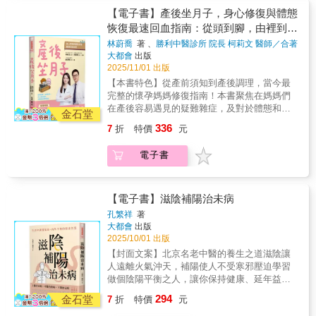
活在過去的記憶中，也不沉迷於不切實際的妄
康延壽的關鍵是什麼？▍從《黃帝內經》到現
【電子書】產後坐月子，身心修復與體態
想。保養小腸應吃溫熱飲食，並揉開肩部僵硬
代醫學：男女有別，養護關鍵也不同十世紀以
恢復最速回血指南：從頭到腳，由裡到
肌肉。
前，東西方的醫學普遍採用「一性模式」，認
外，史上最完整的中醫產後調理聖經
林蔚喬
著 、
勝利中醫診所️ 院長 柯莉文 醫師／合著
為男女性的身體構造並無差異。然而，早在五
著
大都會
出版
千年前的《黃帝內經》中，便已從「腎氣」的
2025/11/01 出版
角度揭示男女有別的成長週期與養生觀。所謂
【本書特色】從產前須知到產後調理，當今最
「女七男八」，意指女性以七年，男性以八年
完整的懷孕媽媽修復指南！本書聚焦在媽媽們
為一個生命週期，分別展現出不同的身心變化
在產後容易遇見的疑難雜症，及對於體態和容
與健康特徵。順應這些階段性的轉折，不僅預
金石堂
貌的調養建議，更詳細提出可簡單有效率實行
防疾病，還能維持健康、延年益壽、享受人
336
7
折
特價
元
的運動步驟，結合中西醫觀點與中醫整復知
生。莊靜芬醫師承襲母親莊淑旂博士對女性生
識，提供媽媽們溫和有效的改善解方，在擺脫
命週期的深刻洞察⎯⎯⎯女性三春，並融合自身
電子書
疼痛的同時，找回美麗與自信。
數十年臨床經驗觀察與中西方醫學精隨，首創
針對男性的三大關鍵期⎯⎯⎯男性三春，構築
「全人健康」的藍圖。同時提醒大家，男女在
【電子書】滋陰補陽治未病
性別與身體構造上的差異，意味著調養方式必
須因人而異；依據不同階段的需求養護臟腑，
孔繁祥
著
大都會
出版
改善體質，就能真正甦醒健康。▍生命節律與
2025/10/01 出版
養生關鍵：男性三春 × 女性三春◆男性三春(1)
轉大人期：第二性徵初現，首重筋骨與氣血調
【封面文案】北京名老中醫的養生之道滋陰讓
理(2)射精期：照護陰莖，養護肝腎，注重養精
人遠離火氣沖天，補陽使人不受寒邪壓迫學習
蓄銳(3)初衰期：濡養肝血，補足腎氣，遠離初
做個陰陽平衡之人，讓你保持健康、延年益
老症候群◆女性三春(1)月經期：善養經期，調
壽！
294
金石堂
7
折
特價
元
順氣血，身心安和自在(2)養胎坐月子期：孕育