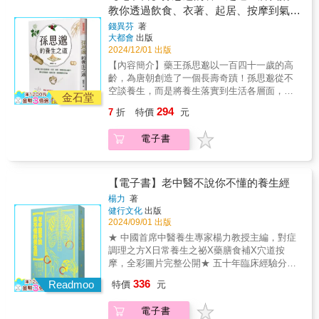
就是指中醫對疾病的認識始終是從兩方面出
亡的認識，讓你能善養吾身，年雖近百，形如
基礎思想與理論的最佳入門書。走近中醫，走
教你透過飲食、衣著、起居、按摩到氣功
發：(一)整體。人是一個複雜的整體，任何局部
童子。道家自然主義的生死觀認為作為生命個
近我們的身體── 傳統醫學根源之一是豐富
著手，讓你返璞歸真、延齡回春，健健康
錢異芬
著
病變都和整體有著密切的關係，因此，在認識
體不必為生而喜，為死而憂，但作為自然造化
多樣的文獻，而其中更需要有白話解讀的基礎
大都會
出版
康活百歲
疾病時，我們需要始終從整體出發。(二)平衡。
的一員，個人還是應該積極參與到大化流行之
概論書，唐雲《走近中醫》是相當重要之參考
2024/12/01 出版
任何疾病的產生都是整體平衡遭到破壞的結
中，努力活夠自然所賦予給我們的生命時限。
著作。──陳麒方（台灣中醫臨床醫學會 理事
【內容簡介】藥王孫思邈以一百四十一歲的高
果，而平衡的不同環節遭到破壞會產生不同的
要盡力「保身」、「全生」、「養親」、「盡
長） 到底什麼是中醫？中醫看病治病的依
齡，為唐朝創造了一個長壽奇蹟！孫思邈從不
症狀，因此，我們可以通過對人體外在症狀來
年」，以求成為「終其天年而不中道夭者」，
據何在？中醫理論的科學性何在？只有真正弄
空談養生，而是將養生落實到生活各層面，從
判斷體內平衡的破壞情況，從而掌握疾病的本
積極高揚個體生命價值，充分維護生命的尊
金石堂
清楚了這些問題，我們才能辨別中醫的真偽，
飲食、衣著、環境等起居小細節；到走路、按
質。 中醫的「五行」學說並不是靜止地、
嚴，
才能理直氣壯地說中醫是科學的，才有理由把
294
7
折
特價
元
摩、氣功等保健小動作，教你善用古人的智
孤立地將五臟歸屬於五行，而是以五行之間的
自己的生命和健康交付到中醫的手中，而只有
慧，掌握自己的健康與壽命。著名的醫藥學家
相生、相剋關係來探索五臟之間的相互聯繫、
這樣中醫才能真正得到發展和進步。──唐雲
電子書
孫思邈，在「人生七十古來稀」的唐代，活了
相互制約而達到整體動態平衡的關係。例如
（作者）【精彩內容摘要】 從「整體─平
一百四十一歲，為改變自小羸弱的體質，他立
說，肝剋脾，當肝的功能過於旺盛，就會過度
衡」理論到「五行」 所謂「整體─平衡」，
志學醫，親身實踐，將一生行醫的心血結晶，
抑制脾的功能。我們在日常生活中可能有這樣
就是指中醫對疾病的認識始終是從兩方面出
集結成著作，成為後人奉為圭臬的養生寶典。
的體會，生氣或發怒往往會使食欲下降，甚至
【電子書】老中醫不說你不懂的養生經
發：(一)整體。人是一個複雜的整體，任何局部
季節養身法─順應天時以調節氣息，免除疾患辟
會出現胃脘脹悶、噯腐吞酸等消化不良的症
楊力
著
病變都和整體有著密切的關係，因此，在認識
穀養身術─適當節食以清腸排毒，提高吸收天竺
狀，這是因為生氣或發怒是肝木過度旺盛的表
健行文化
出版
疾病時，我們需要始終從整體出發。(二)平衡。
國按摩法─肢體運動以疏通經絡，祛病強身黃帝
現，肝木過旺則對脾土剋制過度，導致脾的運
2024/09/01 出版
任何疾病的產生都是整體平衡遭到破壞的結
內視法─觀察身體以化解干擾，激發能量觀禪法
化飲食功能下降，從而出現上述症狀。 各
★ 中國首席中醫養生專家楊力教授主編，對症
果，而平衡的不同環節遭到破壞會產生不同的
─靜坐修行以心定氣和、精神愉悅日月星光禹步
臟腑相生相剋，從而使人體整體達到動態平衡
調理之方X日常養生之祕X藥膳食補X穴道按
症狀，因此，我們可以通過對人體外在症狀來
法─步行吐納以吸取精華、天人合一孫思邈各種
的狀態，這種動態平衡的狀態就是人體健康的
摩，全彩圖片完整公開★ 五十年臨床經驗分享
判斷體內平衡的破壞情況，從而掌握疾病的本
珍貴的「養生之道」，備受後人尊崇且流傳至
本質所在。而這個動態平衡一旦遭到破壞，人
中醫養生智慧，治未病重養生的中醫已成為時
質。 中醫的「五行」學說並不是靜止地、
336
今，只要你確切實行於生活當中，就等於向健
體就會出現各種疾病。 什麼是「治病八
Readmoo
特價
元
代新寵★ 揭開現代人慢性病的根源，教你補氣
孤立地將五臟歸屬於五行，而是以五行之間的
康長壽邁開了成功的第一步。
法」？ 中醫的任何治法都是圍繞著「祛除
血、調陰陽、防大病★ 掌握養生要點，識破謠
相生、相剋關係來探索五臟之間的相互聯繫、
外來邪氣，補充自身正氣」這個原則來進行。
電子書
言和迷思＊針對目前社會普遍關注的養生議
相互制約而達到整體動態平衡的關係。例如