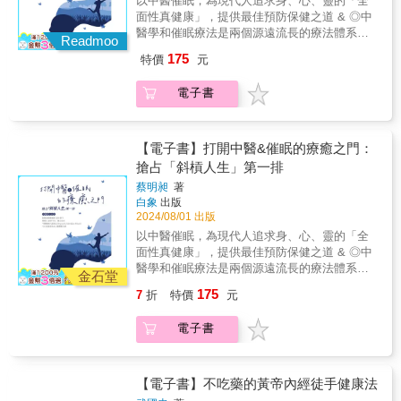
以中醫催眠，為現代人追求身、心、靈的「全
療一步到位【方】字裡行間藏著的秘密【藥】
志的變化來推測五臟精氣的充足程度和活動狀
「空空」的如擊敗鼓的「破聲」。朋友的父親
是即使相同病症也會因人因時因地制宜給予差
面性真健康」，提供最佳預防保健之道 & ◎中
吃得貴不如吃得對&中醫藥愈來愈普及，但五花
態，也可以通過調節五臟精氣來實現對情志的
嫌熬中藥太麻煩，作者就教他去超市買些蜜餞
異性治療，本書即建立在此基礎上，強調任何
醫學和催眠療法是兩個源遠流長的療法體系，
八門的保健資訊，坊間令人眼花繚亂的保健
改變。 過喜會損耗心臟精氣，導致心臟功
Readmoo
烏梅，每次吃三至五顆，一天兩次。第一天吃
用藥都應該經過專業的整體辨證，正是看待中
它們各自擁有獨特的理論基礎和治療方法，但
品、中成藥，都讓我們難以好好審視自己的病
能失調；過怒會損耗肝臟精氣，導致肝臟功能
175
特價
元
完，咳嗽就好像明顯減輕了，第三天就基本不
醫須有的正確觀念。」
卻有著共通之處，也都致力於幫助人們達到平
痛或體質，對症下藥。本書立足於「中醫治的
失調；過思會損耗脾臟精氣，導致脾臟功能失
咳了。 原來從咳嗽的聲音特徵看，屬於陰
衡和健康。 ◎作者將這兩個領域結合在一起，
不是病，而是病人」、「以正養正，以偏糾
調；過憂（悲）會損耗肺臟精氣，導致肺臟功
電子書
虛陽浮，烏梅味酸，具有收斂攝納的作用，能
通過深入淺出的文字和豐富的案例分析，介紹
偏」的經典理念，展開一連串親切、貼心的問
能失調；過恐會損耗腎臟精氣，導致腎臟功能
使浮越的元陽重新潛藏到腎中，所以能治癒這
中醫與催眠的原理、應用和效果，帶給社會大
答，自成體系，卻又通俗易懂，以個案與數
失調等等。這就是所謂怒則氣上、喜則氣緩
種咳嗽。一味平常的食物，治療好了半個多月
眾一場關於身心靈整合的啟發之旅。 & 中醫的
據，帶我們走出生活中經常碰到的中醫藥誤
（渙）、悲則氣消、思則氣結、驚則氣亂、恐
的咳嗽，這就是中醫聽聲斷病的奇效。 情
大白話 陰陽是蝦咪碗糕（是什麼？） 催眠vs.
【電子書】打開中醫&催眠的療癒之門：
區。超過六十篇小科普，就像一帖帖處方箋，
則氣下。 通過調節五臟精氣的方法，我們
志與五臟有什麼關係？ 喜、怒、憂、思、
前世今生、觀元辰宮 中醫催眠穴道療法
搶占「斜槓人生」第一排
總有一帖可以消除你的困惑！&【專業推薦】許
能治療各種情志疾病。如急躁易怒是肝中精氣
恐這五種最具有代表意義的情志變化，稱之為
（Hypnotic Meridian Points） 小白也能成為身
仁明／璞真中醫診所院長高定一／長庚紀念醫
過旺的表現，可以通過瀉肝火的方法來治療；
蔡明昶
著
「五志」。情志的變化往往是外界信息影響下
心靈療癒大師 & 本書不僅是一本關於中醫和健
院中醫部主治醫師小末醫師／本末中醫院長&小
思慮難解是脾中精氣不足的表現，可以通過健
白象
出版
五臟精氣發生變化的結果，我們既可以通過情
康、催眠的專業指南， 更是一本自我探索與生
末醫師（本末中醫院長）：「中醫的治病特長
運脾土的方法來治療。
2024/08/01 出版
志的變化來推測五臟精氣的充足程度和活動狀
命成長的啟發之書。 通過學習中醫與催眠的知
是即使相同病症也會因人因時因地制宜給予差
以中醫催眠，為現代人追求身、心、靈的「全
態，也可以通過調節五臟精氣來實現對情志的
識和技巧， 讀者將更好地認識自己的身心狀
異性治療，本書即建立在此基礎上，強調任何
面性真健康」，提供最佳預防保健之道 & ◎中
改變。 過喜會損耗心臟精氣，導致心臟功
態， 找到解決問題的方法，提升生活品質，實
用藥都應該經過專業的整體辨證，正是看待中
醫學和催眠療法是兩個源遠流長的療法體系，
能失調；過怒會損耗肝臟精氣，導致肝臟功能
現個人發展。 & 本書也提到一些「輔助療法」
金石堂
醫須有的正確觀念。」
它們各自擁有獨特的理論基礎和治療方法，但
失調；過思會損耗脾臟精氣，導致脾臟功能失
及「心靈療癒」， 除了探索身心靈整合的奧
175
7
折
特價
元
卻有著共通之處，也都致力於幫助人們達到平
調；過憂（悲）會損耗肺臟精氣，導致肺臟功
祕，也讓預防保健領域更為全面。 另外，書中
衡和健康。 ◎作者將這兩個領域結合在一起，
能失調；過恐會損耗腎臟精氣，導致腎臟功能
也提及一些超自然或有些「玄」的民俗活動，
電子書
通過深入淺出的文字和豐富的案例分析，介紹
失調等等。這就是所謂怒則氣上、喜則氣緩
作者解釋了諸如觀落陰及觀元辰宮的玄密和效
中醫與催眠的原理、應用和效果，帶給社會大
（渙）、悲則氣消、思則氣結、驚則氣亂、恐
用， 有興趣的讀者可以從中得到這方面的知識
眾一場關於身心靈整合的啟發之旅。 & 中醫的
則氣下。 通過調節五臟精氣的方法，我們
和建議。 &
大白話 陰陽是蝦咪碗糕（是什麼？） 催眠vs.
【電子書】不吃藥的黃帝內經徒手健康法
能治療各種情志疾病。如急躁易怒是肝中精氣
前世今生、觀元辰宮 中醫催眠穴道療法