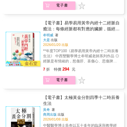
作怪，把小症狀變成大病痛？・調理消化、代
容包括：人體的奧秘、四季養生法、不生病的
識手三陰、手三陽、足三陽、足三陰等主要經
電子書
謝與自律神經：針對胃食道逆流、腸躁症、脂
智慧、人體的發病規律和特點、陰陽五行與疾
脈。 說明各經脈的獨特功效與主治病症， 教你
肪肝、失眠焦慮……提供中醫最精準的內在失
病診治等。各9卷81篇。本書選擇以漫畫的形式
透過經絡啟動身體自癒力，恢復平衡、重拾健
衡解方，全面調和肝脾腎；以排濕解方消除代
來解讀《黃帝內經》，以深入淺出的方式，通
康。 ◎肺經養好消百病 《黃帝內經》：「諸氣
謝警報；深度解密自律神經失調。・鞏固免
過生動有趣的漫畫和簡潔明瞭的文字，將中國
【電子書】易學易用黃帝內經十二經脈自
者，皆屬於肺。」 可見人體所有與「氣」相關
疫，因應感染與急性發炎：帶狀皰疹、蜂窩性
古代醫學經典《黃帝內經》的精髓娓娓道來，
癒法：每條經脈都有對應的臟腑，循經養
的功能， 都與肺有密切關係，是醫治呼吸系統
組織炎、肝臟發炎等，如何轉危為安？・逆轉
使讀者在輕鬆愉快的閱讀中，領略到中醫養生
生，疾病不入，零基礎就能自己調理。
疾病的主要經脈。 喉嚨腫痛、氣喘、落枕？找
牟明威
著
複雜難治的重症：面對心肌梗塞、心衰竭，如
的博大精深，讓更多的人能夠輕鬆理解這部醫
大是
出版
列缺準沒錯， 它是整條肺經調整頭頸狀態的入
何活血益氣、健脾溫陽？當免疫系統攻擊自
學古籍經典。漫畫的形式可以跨越時間、地
2026/01/20 出版
口點。 ◎心經通暢，五臟六腑更穩 《黃帝內
身，如何祛風化痰、補腎健脾？・全方位調養
域、民族和語言的障礙，幫助讀者在輕鬆愉快
經》認為：「心者，五臟六腑之大主也。」
**年度TOP100《易學易用黃帝內經十二時辰養
體質的日常微習慣：如何對應四季排濕養生，
的氛圍中學習和理解中醫知識。
心，就像身體的總指揮，統籌著五臟六腑的運
生法》 中西雙醫學博士牟明威老師系列作品 ◎
告別水腫與疲倦？如何透過穴位按摩，養心安
作。 心經起於心中，出屬心系，胸悶、心煩、
經脈是有情緒的，怒傷肝、喜傷心、思傷脾、
神？
金石堂
胸口隱隱作痛，往往就是心經氣血卡住的警
憂傷肺、恐傷腎。 ◎想知道一個人「心」的情
294
7
折
特價
元
訊。 ◎打通大腸經，一身都輕鬆 《黃帝內經》
況好不好，看臉色就知道，因為「心其華在
說，大腸是「傳導之官」：負責把髒東西排出
面」。 ◎按摩、拔罐、刮痧為何多選背部？祕
電子書
體外。 傳導不順時，可能會便祕、腹瀉，甚至
密就在膀胱經。（經脈最長、穴位最多）◎肝
牙痛、牙齦腫。 適度按摩合谷穴（虎口），可
膽相照，不只是成語，肝功能失常，膽也會出
舒緩牙痛、疏通大腸經。（孕婦、體質虛弱者
狀況。（肝經與膽經互為表裡） 《黃帝內經》
不宜） ◎有膽、沒膽，看膽經 膽，就像身體的
中提到，人體有十二經脈，包含 手三陰（肺、
【電子書】太極黃金分割四季十二時辰養
判斷官，負責做出決策、掌控勇氣。 膽氣不
心包、心）、手三陽（大腸、三焦、小腸）、
生法
足，不只容易猶豫、拖延，還可能出現肩頸緊
足三陽（胃、膽、膀胱）、足三陰（脾、肝、
吳奇
著
繃、胸口悶。 想要疏通膽經、增強膽氣，「拿
腎）。 在《靈樞．經別篇》中更是開宗明義的
商周出版
出版
捏」肩井穴效果好。（孕婦、體質虛弱者不
指出： 「十二經脈者，人之所以生，病之所以
2026/01/08 出版
宜）◎腎，先天之本，精力不足找腎經 腎臟是
成，人之所以治，病之所以起。」 經絡，既是
中醫醫學博士吳奇以五十多年的臨床與教學經
人體五臟中重要臟器之一，《黃帝內經》：