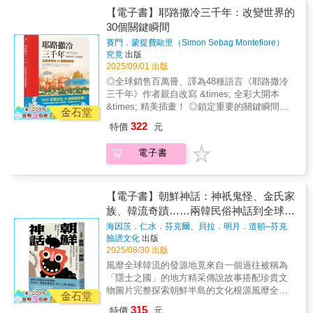
再僅是帝王將相與宗教聖者，而是更多身處邊
凱叢書特色：• 跨越地域，從東亞到西亞，涵蓋
【電子書】耶路撒冷三千年：改變世界的
服的姿態，於是對朝鮮的態度便轉向「征韓
緣與中心交界的行動者——既是民族運動的領
整個亞洲的歷史長河。• 突出「交流」視角，深
論」。此後先以《江華島條約》實施經濟滲
30個關鍵瞬間
導者，也是思想觀念的實驗者。他們留學、抵
挖和平與衝突中的文化碰撞。• 匯聚現代亞洲史
透，再藉《馬關條約》行主權干預，最後於一
抗、譯介、寫作，跨越殖民母國與本土之間的
賽門．蒙提費歐里（Simon Sebag Montefiore）
研究權威，打造精緻的評傳與分析。歷史不僅
九一○年殖民朝鮮，將整個半島納入版圖。
知識邊界，挑戰語言、階級與性別的枷鎖。共
著
究竟
出版
僅是故事，而是對人性的深刻關照。開啟您對
俄國亟欲東擴國界，因而意識到朝鮮的戰略地
同面對的，是如何在混亂與痛苦中為亞洲社會
2025/09/01 出版
亞洲文明的全新理解。
位之重。當日本的影響力日益增大，俄國也藉
尋找出路、重構人我關係、思索未來政治體制
◎全球銷售百萬冊、譯為48種語言《耶路撒冷
由商務與外交手段進入朝鮮，獲得宮廷人士的
與文化樣貌。透過這些人的軌跡與選擇，本卷
三千年》作者親自改寫 &times; 全彩大開本
信任。一八九五年閔妃遇刺身亡，高宗逃往俄
不僅描寫亞洲如何從戰爭廢墟中站起，也呈現
&times; 精美插畫！ ◎鎖定重要的關鍵瞬間，
金石堂
國公使館尋求保護，期間他任用俄國軍事顧
亞洲現代性誕生時的矛盾與困境。他們的思想
將3000年的歷史濃縮成30個重要的故事！ ◎謝
問，並給予商業特權，俄國勢力逐漸掌控朝鮮
322
特價
元
與實踐猶如一面鏡子，映照我們今日仍持續面
哲青（作家、旅行家、知名節目主持人）、單
宮廷，直到日俄戰爭再度翻轉局勢。▎其他列
對的問題：民族與國民的界線、個人與共同體
兆榮（北一女中退休歷史教師）、Hazel（《時
強爭相出手──為維護自身在東亞的權益，英、
電子書
的張力、民主理想與現實政體的距離。回望這
間的女兒》Podcaster）、吳宜蓉（高雄市立陽
美、法三國也加入戰局 由於興宣大院君下
段歷史，不只是理解過去，更是在追問今日與
明國中歷史教師）、李貞慧（作家、譯者、閱
令鎮壓天主教勢力，並處決九名傳教士與數千
未來的可能。【本卷主要人物】金性洙／金天
讀推廣人）、seayu（即食歷史部落客、歷史普
名教徒，法國在一八六六年向朝鮮發起懲罰性
海／高橋 亨／岩生成一／蔣介石／宋氏一族
及作家）、李文成（歷史作家）同聲說讚！ 耶
【電子書】朝鮮神話：神祇鬼怪、金氏家
遠征，卻吃了敗仗。 英國擔心朝鮮若受俄
（宋美齡等）／胡適／毛澤東／翁山／甘地／
路撒冷是獨一無二的。 匯集了全世界的渴望與
族、韓流奇蹟……兩韓民俗神話到全球流
國控制，則俄國將入侵滿洲。為保障其在東亞
穆罕默德．摩薩台／昭和天皇／尾崎秀實／中
虔敬、衝突與張力， 一磚一石，都是故事。 世
行文化的前世今生
的權益，遂於朝鮮南部的巨文島成立臨時據點
海因茨．仁水．芬克爾、貝拉．明月．道頓–芬克
野重治／林達夫／李香蘭／山代巴叢書特色：•
界歷史上最令人難忘與最重大的事件，全在此
爾
著
以阻斷俄國海軍補給，日後又為此進一步形成
臉譜文化
出版
跨越地域，從東亞到西亞，涵蓋整個亞洲的歷
地發生。 耶路撒冷的故事，是了解今日世界的
2025/08/30 出版
英日同盟。 美國則與朝鮮簽訂《朝美修好
史長河。• 突出「交流」視角，深挖和平與衝突
重要指南。 一神的殿堂、兩個民族的首都、三
通商條約》，將朝鮮拉進大國的權力遊戲之
風靡全球韓流的發源地竟來自一個過往被稱為
中的文化碰撞。• 匯聚現代亞洲史研究權威，打
個宗教的聖地，同時體現了天堂與人間如何兼
中。日俄戰爭時更出面調停，促使雙方簽下
「隱士之國」的地方精采傳說故事搭配珍貴文
造精緻的評傳與分析。歷史不僅僅是故事，而
容於一地，這正是耶路撒冷。 儘管許多人都宣
《樸茨茅斯條約》，削弱俄國在遠東的勢力。
物圖片完整探索朝鮮半島的文化根源風靡全球
是對人性的深刻關照。開啟您對亞洲文明的全
稱耶路撒冷只屬於他們，但它的故事卻屬於全
金石堂
★各界好評★ 《東亞大競逐1860－1910》
的韓流似乎有擋不住的魔力，但奇妙的是，它
新理解。
世界。千百年來，有千千萬萬人相信這座城市
315
特價
元