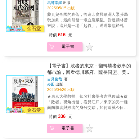
馬可孛羅
出版
個別視角，或以知識人，或以官員訪問，或以
2025/05/15 出版
漂流人事件等，扣緊「華夷論辨」涉及敏感的
蒙兀兒帝國的衰落，恰逢印度與歐洲人緊張局
「中華╱中國」意識，佐證前面所爬梳的四種
勢加劇， 最終引發一場血腥叛亂。 對達爾林普
關係類型。
來說，這只是一場「起義」。 透過聚焦於札法
金石堂
爾國王這個人物， 講述了這場動盪而複雜的政
616
特價
元
治、文化與宗教衝突的故事。 ▏榮獲達夫庫柏
歷史與傳記獎（Duff Cooper Memorial Prize）
電子書
▏入圍山繆強森書獎（Samuel Johnson
Prize）候選名單 ▏書評網站Goodreads 8,255
人4.2顆星高度評價 ▏收錄逾60幅精緻彩圖 要了
解印度與大英帝國，不可不讀。——《每日電
【電子書】敗者的東京：翻轉勝者敘事的
訊報》 一八六二年十一月一個霧濛濛的下午，
都市論，回看德川幕府、薩長同盟、美軍
仰光，一具裹著屍布的屍體在一小隊英國士兵
進駐的三次占領
吉見俊哉
著
的護送下，被送到了監獄圍牆內的一座無名墳
麥田
出版
墓中。正如負責的英國專員所言，「不會有蛛
2025/04/26 出版
絲馬跡可讓人認出末代蒙兀兒皇帝的長眠之
★東京大學教授、知名社會學者吉見俊哉★從
處。」 最後一位蒙兀兒皇帝巴哈杜爾．沙．札
「敗者」視角出發，看見江戶／東京的另一種
法爾二世是位神祕主義者、造詣深厚的詩人和
面向勝者與敗者的身分交錯，如何造就今日東
技藝精湛的書法家。儘管其先祖控制了印度的
金石堂
京？王志弘｜國立臺灣大學建築與城鄉研究所
絕大部分地區，但年邁的他卻只是名義上的國
336
特價
元
教授呂紹理｜國立臺灣大學歷史學系教授黃舒
王。儘管被東印度公司剝奪了實際政治權力，
楣｜國立臺灣大學建築與城鄉研究所副教授藍
他依然創造了一個無與倫比的輝煌宮廷，並引
電子書
適齊｜國立政治大學歷史學系副教授蘇碩斌｜
發了現代印度歷史上或許是最偉大的文學復
國立臺灣大學臺灣文學研究所教授──專業推薦
興。 一八五七年，札法爾批准自己的印度軍隊