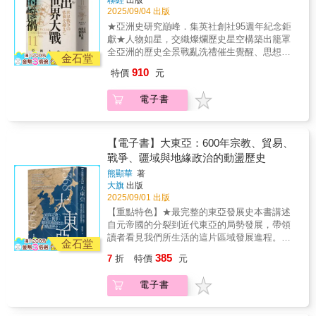
述，更是對貝都人與消逝游牧世界的頌歌。塞
洲與近代思想。•慈禧太后與袁世凱：在清帝國
今東亞地緣政治的複雜糾葛究竟如何成形。▎
2025/09/04 出版
西格以誠摯敬意帶領讀者進入一個極端而純粹
末路中掌權，掙扎於保守與改革之間。「亞洲
朝鮮半島的困境──內部主政者無力、派系分
★亞洲史研究巔峰．集英社創社95週年紀念鉅
的沙漠世界，是所有愛好探索的人必讀經典。
人物史」第八卷聚焦於十七至十九世紀亞洲的
裂，外部面臨列強虎視眈眈 一八六三年，
獻★人物如星，交織燦爛歷史星空構築出籠罩
轉型人物，他們生於帝國秩序即將崩解之時，
哲宗駕崩。由於其膝下無子，神貞王后趙氏便
全亞洲的歷史全景戰亂洗禮催生覺醒、思想奔
站在傳統與現代、東方與西方交會的歷史十字
金石堂
遴選王族中的幼子繼承王位，是為高宗。數度
流激盪時代、亞洲現代性浴火而生焦點人物傳
路口。有的在強勢統治中尋求變革，有的從邊
910
特價
元
干政的父親興宣大院君，以及手段強硬的妻子
記：• 金性洙與金天海：在殖民體制下追尋民族
陲出發擁抱世界；有的反抗殖民，有的則在制
閔妃，兩人互相掣肘，使得高宗難以掌握政事
與藝術的可能性。• 蔣介石與宋氏家族：近代中
度內部追求改革。他們的思想與行動不只回應
電子書
主導權，即便親政後一改先前父親的排外態
國政權轉型的推手與象徵。• 胡適與毛澤東：從
當時困境，也開啟了亞洲各國探索「國家」、
度，轉而與列強來往，卻也接連簽下多項不平
文化改良到革命實踐，近代中國思想光譜的兩
「社會」、「人民」的新篇章。本卷呈現的不
等條約。 朝鮮當局除了要面對國內的不滿
端。• 翁山與甘地：亞洲民族解放運動的精神象
是單一國族的歷史，而是一張涵蓋整個亞洲的
聲浪與派系分裂，還有宗主國大清的反覆、日
徵。• 摩薩台與昭和天皇：帝國秩序的挑戰者與
【電子書】大東亞：600年宗教、貿易、
歷史網絡：在清朝與鄂圖曼帝國調整治理策略
本的強勢叩門，以及俄國蠶食宮廷內部的企
見證者。• 岩生成一與尾崎秀實：東亞政治轉折
戰爭、疆域與地緣政治的動盪歷史
的同時，日本、朝鮮、越南、印度與東南亞也
圖，內外問題接踵而至，令其進退維谷。▎中
中的異見與行動。• 中野重治與林達夫：知識人
面對貿易擴張、軍事衝突與思想激盪的挑戰。
熊顯華
著
國、日本、俄國有何盤算──介入內政、強推改
如何在時代的縫隙中堅守思考與書寫。• 李香蘭
這些交錯的經驗，編織出「亞洲型態」逐漸成
大旗
出版
革、滲透宮廷……無所不用其極 大清是朝
與山代巴：女性身影在民族、性別與國家敘事
形的脈絡。《亞洲型態的完成》探討近世亞洲
2025/09/01 出版
鮮的宗主國。起初表示「兩國雖為宗藩關係，
中的複雜交錯。本卷描繪二十世紀前五十年間
如何在全球化初潮與西力東漸的壓力下，逐步
【重點特色】★最完整的東亞發展史本書講述
但朝鮮仍保有其自治權」，但這般態度卻為日
的亞洲風景，一個飽經兩次世界大戰與殖民體
形成各自的現代政治文化與社會樣貌。從教育
自元帝國的分裂到近代東亞的局勢發展，帶領
本大開方便之門。雖曾在壬午兵變後試圖加強
制劇變的年代。西方帝國權力崩解之際，亞洲
改革到宗教振興，從軍事動員到外交實踐，這
讀者看見我們所生活的這片區域發展進程。★
對朝鮮的控制，未料日後爆發東學黨之亂，中
各地開始思索現代化方向。民族主義席捲各
金石堂
些人物的抉擇與經歷，塑造了今日亞洲的雛
精美彩圖96張收錄相關人物及器物畫作或照
日聯合出兵鎮壓，隨之而來的衝突最終導致甲
地，與之共生或對立的是革命運動、社會改
385
7
折
特價
元
形，也為理解當代亞洲困境與希望提供關鍵視
片，讓讀者從中身歷其境，感受那些影響東亞
午戰爭。戰敗後於《馬關條約》中承認朝鮮完
革、甚至殖民地內部的知識激盪。亞洲各國透
角。【本卷主要人物】羽地朝秀／雨森芳洲／
歷史的關鍵。
全獨立自主，就此喪失宗主權。 正值維新
過獨立運動、語言運動與思想實踐，形塑出屬
電子書
德川吉宗／荻生徂徠／李瀷／乾隆皇帝／阮惠
時期的日本，此時走在成為帝國的路上。起初
於自己的「國族自我」，並在民主與專制、自
／海德爾．阿里／拉姆．莫漢．羅伊／米德哈
推派使節前往朝鮮，望其承認明治新政權，然
由與秩序之間拉鋸。這一時期的歷史人物，不
特．帕夏／克涅薩熱／容閎／慈禧太后／袁世
而當時朝鮮鄙夷日方「稱皇」的要求及穿著洋