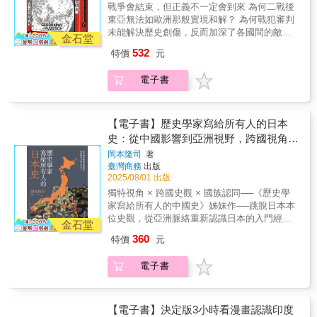
地呈現了朝鮮地緣戰略位置的歷史意涵。本書
精神世界——多元宗教、豐富神怪道教、佛
戰爭會結束，但正義不一定會到來 為何二戰後
解西方，就必須了解耶路撒冷。三千年很長，
揭示帝國治理方針的深刻轉型與佛教的持續擴
達成了興許只有敘事史才能完成的事：擁抱歷
教、基督教……還有薩滿信仰，全部都在同個
東亞無法如歐洲那般實現和解？ 為何戰犯審判
人的一生有限，本書讀來輕鬆寫意，配上唯美
展。
史瞬間的偶然與變數，為塑造東亞現代性與轉
半島！南韓國旗陰陽八卦各具意義、宗廟祠堂
未能解決歷史創傷，反而加深了各國間的敵對
插圖營造令人入迷的閱讀氛圍，再過三千年都
金石堂
型的過程中，所有理應被納入的行動者發聲；
與教堂林立又並存，宗教信仰影響韓國發展綿
情緒？ ◎《從人到鬼，從鬼到人：日本戰犯與
值得一看！──《時間的女兒》Podcaster／
532
特價
元
同時深入探究個人、社會、政治與國際現實的
長，民間也不乏有獨特的神怪傳說，吸取精氣
中國的審判》作者最新力作。 ◎劍橋東亞系教
Hazel 耶路撒冷是猶太教、基督教和伊斯蘭教
情感與苦難，展現全景式的深度理解。──美國
的九尾狐、揮舞棍棒的鬼怪，以及各式各樣的
授、英國國家學術院院士，從散布日、中、
的聖地，是個集神話、信仰和歷史的古老之
大學韓國研究教授 Ji-Young Lee，《H-
電子書
動物寓言，形成了多采的文化樣貌。朝鮮半島
臺、港等地檔案重建東亞歷史記憶與裂痕。 ◎
地。本書以精煉文字和豐富彩圖，帶你穿越這
Diplo》 《東亞大競逐1860－1910》勾勒出
動盪的歷史，為這塊土地的人們帶來多元的信
本書特別收錄臺灣版獨家作者序「臺灣戰後正
座屹立三千年的傳說之城，讓讀者能夠輕鬆了
從一八五○年代至一九一○年間朝鮮在亞洲所處
仰，本就豐富的民間故事，更增添了一分趣
義的悖論」。 ◎東京大學川島真教授、早稻田
解它的來龍去脈，藉以連結今日這座仍然為世
位置的問題，這六十年間歷經多場戰爭與一連
味。隨著朝鮮半島一分為二，兩國各自走上不
大學劉傑教授、中研院社會所汪宏倫副所長、
【電子書】歷史學家寫給所有人的日本
人所關注的獨特城市。──即食歷史部落客、歷
串規模較小的衝突與起義……本書細節豐富，
同命運，「神話」的意義也被重新詮釋，不只
輔仁大學蕭道中系主任專文推薦。 中日兩國對
史普及作家／seayu 耶路撒冷，一座既神聖又
史：從中國影響到亞洲視野，跨國視角下
出色地處理了不斷更替的談判與談判者，同時
說明了北韓金氏家族為鞏固政權而創造的神
二戰一直有著不同的詮釋。相較於德國直面歷
苦澀的城市。原作以考古學家的手、詩人的
的日本史
岡本隆司
著
掌握住軍隊行動與戰略失誤。──卡地夫大學東
話，也包含南韓在文學、影視、音樂等各方面
史，日本選擇淡化戰爭責任，而中國則以標舉
筆、戰地記者的眼，講述猶太、基督、伊斯蘭
臺灣商務
出版
亞史高級講師 伊恩・拉普利（Ian Rapley），
的文化輸出神話： ●隱士之國——北韓！金氏
南京大屠殺和攻擊靖國神社予以回應。這背後
三大文明如何在此爭奪天國的鑰匙。如今，這
2025/08/01 出版
《亞洲書評》 雄心勃勃且視野廣闊……是
家族的神話與權力從金日成、金正日到金正
不僅是自我保護的本能反應，而是東亞的戰爭
套由原作者親自改寫的全彩繪本，精選三十個
獨特視角 × 跨國史觀 × 國族認同──《歷史學
一部描繪東北亞巨變時代、全面而發人深省的
恩，在極權主義的高牆外，我們只能看見流傳
審判以及戰後處理的方式，給予各國詮釋這段
關鍵故事，搭配插畫圖像，讓三千年歷史變得
家寫給所有人的中國史》姊妹作──跳脫日本本
歷史著作。──加拿大外交官 馬丁・拉弗拉姆
出來的金氏神話，金日成將松果變成手榴彈、
歷史的空間。本書將二戰戰爭審判放入東亞的
更可親、更易讀。你能從中看見文明的傷痕與
位史觀，從亞洲脈絡重新認識日本的入門經典
（Martin Laflamme），《日本時報》
金正日發明了漢堡，當金正恩繼承權力，卻一
地緣與歷史脈絡中，帶領讀者了解這段歷史如
金石堂
希望，也能賦予你進一步理解中東衝突的清醒
▍為何說日本史始於中國？▍為何明治維新背
改父輩的領導方針，開始帶領北韓科學化發
何形塑且至今依舊影響著東亞各國的局勢。 讓
靈魂。──高雄市立陽明國中歷史教師／吳宜蓉
360
特價
元
後，其實有東亞的影子？▍為何今日的日本，
展！在金氏家族的高壓統治下，北韓漫畫卻有
位給政治的戰爭記憶 二戰結束後，全球有50多
仍在尋找自己的位置？我們所熟知的「日本
著獨樹一幟的風格，《威翅大將軍》、《頻率
處法庭展開對日審判，在美國主導且國際法未
電子書
史」，真的是歷史的全貌嗎？「日本」從什麼
Ａ的祕密》、《熱帶雪暴》等作品宣揚著北韓
臻成熟的情況下，留下大片空白與爭議。尤其
時候開始是「日本」？天皇制度如何建立？武
主體思想，但也呈現了北韓當時的外交狀況！●
是東京大審，有人質疑：這是一場為了滿足復
士又是怎麼變成政權主體？明治維新的真實面
文化輸出的專家，現代南韓的潮流神話「韓
仇而動用虛假的法律程序。戰後美國選擇不追
貌是什麼？ 本書不是傳統的日本通史，而是由
【電子書】決定版3小時看漫畫認識印度
流」——在臺灣原是形容亞洲金融風暴中韓幣
究天皇的責任，更在冷戰期間將日本視為地緣