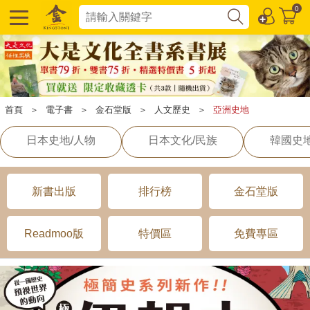
0
首頁
＞
電子書
＞
金石堂版
＞
人文歷史
＞
亞洲史地
日本史地/人物
日本文化/民族
韓國史地
新書出版
排行榜
金石堂版
Readmoo版
特價區
免費專區