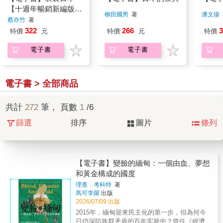
【十週年暢銷新編版】
柳田國男
著
潘文揚
（電子書限定作者簽名
蔡亦竹
著
版）
322
266
3
特價
元
特價
元
特價
電子書
電子書
電子書 > 全部商品
共計
272
筆， 頁數
1
/6
篩選
排序
圖片
條列
【電子書】變臉的緬甸：一個由血、夢想
和黃金構成的國度
理查．考科特
著
馬可孛羅
出版
2026/07/09 出版
2015年，緬甸迎來民主化的第一步，但為何今
日仍深陷族群矛盾的百年牢籠中？曾任《經濟