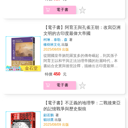
獲得最新一屆（2024年）威靈頓公爵獎章可謂
的發源地是一個曾以不願接觸外界聞名、被稱
是世界的中心，即使到了現在，依然如此。在
實至名歸……將一個長期受忽視的研究領域，
為「隱士之國」的地方。這種動態矛盾正是使
眾人眼中，這裡是崇高的祭壇，是無價的聖
電子書
成功納入了塑造今日東亞格局的帝國歷史主流
韓國文化與神話如此迷人的特點之一。所有敘
杯，也是重要的標記，凝聚了眾人對神的虔敬
敘事之中。──英國知名國防研究學者／威靈頓
事都迴盪在一個揉雜了儒、道、佛家思想以及
之心、對民族的忠誠之心，還有施展暴力的殺
公爵軍事史獎章評審 麥可・克拉克（Michael
更古老傳統的文化中，成為灌溉當代韓流現象
戮之心。 本書改編自全球暢銷百萬冊、譯為48
Clarke） 席拉・賈格為現代東亞帝國競爭
的深層源流。神話依然活在今日的韓國社會
【電子書】阿育王與孔雀王朝：改寫亞洲
種語言的經典巨著《耶路撒冷三千年》。原書
寫下了一段宏大的敘事，成功展現出朝鮮對該
中，而且持續演進著。本書從朝鮮半島獨有的
文明的古印度最偉大帝國
作者，同時也是備受推崇的歷史學家與小說家
區域的重要性遠超過以往認知。──美國漢學家
創世神話為始，透過對《創世歌》、《天地王
蒙提費歐里親自操刀，從這座城市3000年的歷
柯琳．泰勒．森
著
裴士鋒（Stephen R. Platt），《華爾街日
本解》以及巨人麻姑婆婆等神話文本的考察，
史中提煉出30個最重要的故事，與知名插畫家
橡樹林文化
出版
報》 在時間跨度與多國視角的架構下，本
解析朝鮮神話的宇宙觀，並從多樣的宗教信
共同完成這本著作，希望藉此讓更多人認識這
2025/08/09 出版
書對無數政治辯論、外交談判與軍事衝突的細
仰、動植物與民間傳說，如被認為韓國象徵的
座深深影響世界的城市。同時也引領讀者進行
從開國皇帝旃陀羅笈多的傳奇崛起，到其孫子
節掌握極為到位，是這些事件的重要資料庫。
老虎、調皮愛捉弄人類的鬼怪……完整呈現朝
一場橫跨歷史、政治、宗教和種族的探索之
阿育王以和平與正法治理帝國的壯麗時代，本
同時，將朝鮮的競爭重新置於俄國擴張，以及
鮮民族豐富又多彩的精神世界。 ●南韓作品好
旅，讓本書成為了解今日世界的重要指南。
書結合史實與後世詮釋，描繪出古印度最輝煌
由此引發的利益衝突之中……無論以何種角度
好玩！我也想知道典故！全球熱播動畫電影
金石堂
【各界推薦】 謝哲青（作家、旅行家、知名節
的歷史篇章。在西元前二五○年達到鼎盛的孔雀
閱讀，賈格的敘事都是一部鉅作。──德州大學
《Kpop獵魔女團》當中可愛的老虎與喜鵲，其
450
特價
元
目主持人） 單兆榮（北一女中退休歷史教師）
王朝，是印度史上首個統一的帝國，疆域橫跨
亞洲研究與人類學教授 羅伯特・奧本海姆
實來自韓國的民畫〈鵲虎圖〉？回鍋《新楓之
Hazel（《時間的女兒》Podcaster） 吳宜蓉
今日的印度、巴基斯坦和阿富汗，可謂是當時
（Robert Oppenheim），《世界史亞洲評
谷》，快拿這本書到童話村找找故事角色在哪
電子書
（高雄市立陽明國中歷史教師） 李貞慧（作
最強大、富裕的政權。本書聚焦該帝國最具影
論》 在東亞歷史中，韓國的角色長期以來
裡？紅豆娘、沈清、鬼怪們居然都在這！《語
家、譯者、閱讀推廣人） seayu（即食歷史部
響力的君主──阿育王，他推動以宗教寬容、道
一直被忽視。賈格以精彩的分析與縝密的研
意錯誤》提到的世宗大王是誰？原來是韓文的
落客、歷史普及作家） 李文成（歷史作家）
德規範和動物保護為核心的「正法」治國理
究，揭示韓國的命運其實對於十九世紀的亞洲
起源？檀君王儉、熊女、田禹治……，《全知
──好評推薦 真好看！不只好讀而已，更是字字
念，不僅改變了印度，也深刻影響了亞洲文明
【電子書】不正義的地理學：二戰後東亞
格局，以及一路延續至二戰的動盪區域政治具
讀者視角》背後星的故事，細細說分明（但沒
珠璣。唯有大師功力，方能將三千年壓縮成三
的發展。作者柯琳‧泰勒‧森運用豐富的史料與考
的記憶戰爭與歷史裂痕
有關鍵性影響。這是東亞歷史與地緣政治讀者
劇透）！朝鮮半島豐沛的神話與民間傳說，正
十個故事，竟無掛一漏萬之感。十字軍東征，
古證據，深入描寫孔雀王朝從興起到衰落的歷
不可錯過的重要之作。──《正義之戰：中日戰
是當今韓流作品的文化根源，無論是影劇、電
顧若鵬
著
突厥人也軋上一腳；今日以巴衝突，來自「兩
程，並揭示其對東南亞乃至希臘的深遠影響。
爭激發中國新民族主義》作者 芮納・米德
玩、漫畫，皆能見其蹤影，一起找找你喜愛的
貓頭鷹
出版
個承諾」！布滿夢幻彩圖，耶路撒冷閃耀在晨
書中收錄五十九幅珍貴的照片與插圖，圖文並
（Rana Mitter） 精湛的敘事……無與倫比
作品還有哪些朝鮮文化吧！ ●朝鮮民族豐富的
2025/08/09 出版
光下！──北一女中退休歷史教師／單兆榮 想了
茂地呈現這段跨越信仰、文化與權力的歷史，