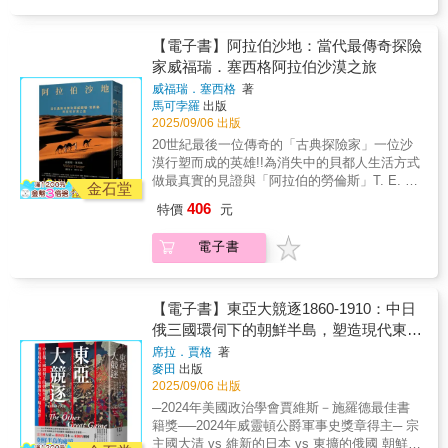
急欲分享這種生活，而不單是做個旁觀者的渴
「主義」、「知識」、「文化」等詞彙其實是
望。」【書評讚譽】「塞西格或許是置身於阿
日本人創造的嗎？而且在毛澤東著名的《實踐
拉伯民族中的最後一位英國旅行家，無疑也是
論》裡，有四分之一的詞句都是使用日製漢
【電子書】阿拉伯沙地：當代最傳奇探險
其中最偉大的一位。」——約翰‧葛樂伯爵士，
語！在漢字傳進日本後，與日本固有的「和
家威福瑞．塞西格阿拉伯沙漠之旅
《週日泰晤士報》「說探險故事是一回事……
音」進行融合與演變，成就了現今日語的模
威福瑞．塞西格
著
令人感受到身歷其境的氣氛又是另一回事……
樣，而日本人也善用漢字表意、假名表音的特
馬可孛羅
出版
塞西格卻圓滿地作到了這點……這是本令人激
點，為歐美知識與學說創造許多「日製漢
2025/09/06 出版
賞的好書。」——蓋文‧麥斯威爾，《觀察家》
語」，並經由中國留學生翻譯日文書的熱潮，
20世紀最後一位傳奇的「古典探險家」一位沙
以及許多知名留日作家，如：魯迅、郭沫若、
漠行塑而成的英雄!!為消失中的貝都人生活方式
郁達夫、梁啟超等人於作品中積極使用日製漢
做最真實的見證與「阿拉伯的勞倫斯」T. E. 勞
語的旋風，將這些新詞傳回中國，讓漢字擁有
金石堂
倫斯齊名「……他用腳力獸力，與部落民同
了更多面貌。本書分為兩大部分：「漢字豆知
406
特價
元
行，穿當地人的服裝，吃當地人的食物，獨樹
識」詳述日語文化的相關歷史及演變，對於具
一格的旅行方式使他成為二十世紀最後的浪漫
日文基礎的讀者，可進一步深化日語的程度；
電子書
旅行家，他的行蹤文字也成了二十世紀最重要
「五大類精選漢字」則分為稱呼用語篇、食衣
的旅行行動與旅行文學。」____詹宏志《阿拉
住行篇、身體健康篇、教養學習篇、社會生活
伯沙地》：· 譽為「20世紀最偉大的旅行書
篇五個類別，精選說明中日漢字「最易混淆」
籍」之一· 被視為對消失中的貝都人生活方式
【電子書】東亞大競逐1860-1910：中日
與「日常生活息息相關」的用詞。「大丈夫」
最後的見證· 與 《阿拉伯的勞倫斯》並列為對
俄三國環伺下的朝鮮半島，塑造現代東亞
和你家老公沒有關係！如果有日本人說：「我
阿拉伯文化最為尊重與深入的經典作有位詩人
很丈夫，大丈夫。」請各位不要嘲笑對方，人
權力版圖的另一場大博弈
席拉．賈格
著
曾說過，旅行的浪漫，一方面是來自於對冒險
家說的是「我很健康，請你放心」的意思。
麥田
出版
的期待，一方面則是潛意識裡的衝動。然而，
「勉強」是要你學更多東西！日語的「勉強」
2025/09/06 出版
對於威福瑞‧塞西格，也許挑戰險惡強烈的信念
本來和漢語一樣，都是「做不願意做的事」，
─2024年美國政治學會賈維斯－施羅德最佳書
更甚於內在的欲望吧！因此，置身於文明世界
直到明治時代以後，為了得到知識而努力被認
籍獎──2024年威靈頓公爵軍事史獎章得主─ 宗
的他總有身心錯位的不安，他渴望找到一個可
為是一種美德，於是「勉強」的意義逐漸與
主國大清 vs 維新的日本 vs 東擴的俄國 朝鮮半