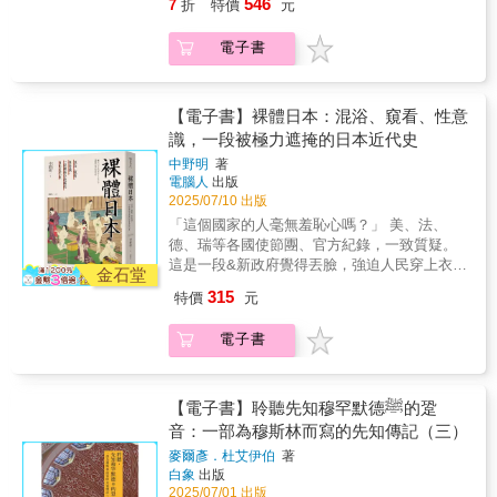
生與之後150年的族群和平。此一事件也象徵著
546
7
折
特價
元
文對於東南亞的政治產生什麼影響。⊙ 東南亞
另一輪引爆。我們需要讀懂加薩，因為這裡濃
義的精闢之作。 ―― 楊孟軒，美國密蘇里大學
與鄂圖曼舊秩序的徹底決裂，勾勒出現代中東
的母系社會習俗，在歷史上對於性別的寬容，
縮了世界的不公與複雜。也可能，是我們嘗試
歷史系副教授 在全球民粹主義與民族主義盛行
的新樣貌。本書將透過三本遺失的筆記本，探
電子書
以及跨性別行為呈現出的文化樣貌。⊙ 如何理
走向理解與和平的第一步。「這是一本關於一
的時代，本書如一股清流，從多元視角深入剖
討這座多元族群宗教的城市如何一夕間陷入暴
解東南亞眾多的族群和語言群體，他們彼此之
個已不復存在的加薩的書。」從歷史的創傷到
析東亞戰爭犯罪審判的歷史，凸顯歷史與記憶
力與仇恨？血腥衝突後，在仇視且撕裂的族群
間有過什麼重要的互動交流，發展出怎樣的關
現代的殘酷現實，加薩一直是全球矚目的焦
的複雜性、爭議性與現實性。這是關注歷史正
之間，又是如何恢復秩序，弭平衝突？ 在神聖
係。⊙ 東南亞各國如何在殖民強權的壓力下展
點。本書由長駐耶路撒冷八年的國際資深記者
【電子書】裸體日本：混浴、窺看、性意
義與和解者的必讀之作。 ―― 常成，香港科技
的土地上燃起煙火地中海東岸的敘利亞與黎巴
現韌性與策略，並形成今日的國家版圖。⊙ 東
執筆，以第一手見聞與歷史深度，深入描繪這
大學人文學部副教授 本書論述時並不遵從任何
識，一段被極力遮掩的日本近代史
嫩自古就是猶太人、基督教徒、穆斯林的神聖
南亞二十世紀之後的教育、文化、經濟情況，
片狹長土地長久以來的日常與戰爭、壓迫與抵
單一國家敘事，而是深刻的比對不同地區記憶
之地，其中聖城大馬士革是朝聖的起點，也是
中野明
著
以及東協（ASEAN）的創立與理念。（本書包
抗、絕望與希望，並直視加薩衝突的核心。 ＊
生產的多重樣貌，並強調記憶的流動性與抵抗
交通樞紐、人文薈萃之所。不過今日卻是戰火
電腦人
出版
含20幅地圖＋35張照片）東南亞涵蓋國家：汶
全景式描寫加薩的歷史與現狀本書不僅記錄了
性。顧教授透過北疃村老人的證詞與國家話語
不絕成為中東火藥庫之一。19世紀，這片土地
2025/07/10 出版
萊、柬埔寨、印尼、寮國、馬來西亞、緬甸、
加薩的當代戰爭與政治衝突，還回溯了加薩從
的對比，提醒讀者：「記得什麼」、「如何記
的主人鄂圖曼帝國，面臨著前所未有的挑戰。
「這個國家的人毫無羞恥心嗎？」 美、法、
菲律賓、新加坡、泰國、東帝汶、越南。
鄂圖曼帝國時期（1917年）到奧斯陸和平進程
得」、「誰來記得」始終是高度政治化的問
帝國被稱為「歐洲病夫」，在周遭強國的威脅
德、瑞等各國使節團、官方紀錄，一致質疑。
（1995年），再到哈瑪斯掌權（2006年）及其
題。──蕭道中，輔仁大學歷史學系副教授兼系
與壓力下，不得不進行改革。改革的結果卻讓
這是一段&新政府覺得丟臉，強迫人民穿上衣
後的圍困與戰爭的發展歷程。讓讀者能夠從歷
金石堂
主任 本書跳脫國別史的框架，從「歷史記憶」
領土內的基督徒在經濟與社會地位上漸漸取得
服， 進而衍生出一連串&遮掩副作用、偷窺&的
史脈絡理解加薩的悲劇，而不只是看到當前的
315
的競爭作為出發點，探究日本帝國中心、帝國
特價
元
優勢，而保守傳統的穆斯林地主開始對此反轉
黑歷史 ?! & 下町老街的公共浴場、混浴傳說，
戰火與苦難。＊強調普通人的生活與生存掙扎
邊緣，以及中國與韓國對於戰後「正義」的追
產生危機意識。衝突最初在黎巴嫩山引爆，迅
默默隱藏在角落的裸露書刊，社會上瀰漫一股
本書並不僅僅關注領導人、軍事行動或地緣政
求，並分析日本帝國瓦解後對於東亞產生的影
電子書
速蔓延到大馬士革，並讓這座城市裡多元的社
壓抑氣氛&hellip;... 老一輩的常說，日本人有禮
治，還細膩地描寫了加薩普通人的生活。這種
響與遺緒。臺灣讀者可以透過顧若鵬教授平易
群從往日的和平走向極其血腥的宗教衝突。暴
無體，好色又變態！傳說是真的假的？ 但你知
「人物視角」讓加薩的故事更加真實而有溫
近人的文字重新認識戰後東亞史這個令人目眩
力衝突之後的長久和平這起暴力事件卻為帝國
道嗎？日本在明治維新以前，人們其實是可以
度。＊深入剖析哈瑪斯的興起與影響書中探討
神迷的萬花筒，並進一步思考形塑當代東亞社
帶來轉變的契機。事件過後，鄂圖曼帝國的官
公開裸露的！ ★ 聯合推薦 茂呂美耶 作家
【電子書】聆聽先知穆罕默德ﷺ的跫
了哈瑪斯如何在2006年勝選，隨後面臨國際封
會的諸多歷史原因，藉此理解臺灣在東亞，甚
員殫精竭慮地讓社會恢復和平秩序，對內安撫
蔡亦竹 實踐大學應用日文系助理教授
音：一部為穆斯林而寫的先知傳記（三）
鎖壓力下發展至今。作者細膩分析了哈瑪斯與
至是全球史中獨特的座標位。――陳冠任，中
基督徒的恐懼，壓制穆斯林的反彈；以外交手
（按姓氏筆畫排列） 「在外人面前，若無其事
巴勒斯坦自治政府，以及與以色列的關係，幫
麥爾彥．杜艾伊伯
著
央研究院近代史研究所助研究員 這本書的重要
段在環伺的列強中斡旋，以確保敘利亞地區不
地刷洗身體&hellip;&hellip;」 「泡完澡後光溜
助讀者理解這場衝突的複雜性。＊最新戰爭更
白象
出版
貢獻，即在於它為當代東亞與臺灣社會提供一
致淪為殖民地，並維繫鄂圖曼帝國的存續。對
溜走回家，完全不害羞&hellip;&hellip;」 「每
新：2023年10月7日襲擊與後果記錄了2023年
2025/07/01 出版
種超越審判語言的新視野：正義不是終點，而