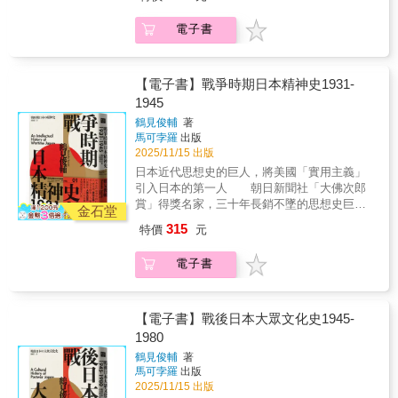
一冊，重點在介紹清朝歷史。作者從動盪的東
立橫貫古今、恆常正確的論述。而是希望為當
存」並非兩個獨立的階段，而是同一時期並存
化交涉的故事。這是一個宗教、文化與政治身
亞視角出發，描繪出豐臣秀吉出兵朝鮮以降，
代對日本劍術文化感興趣的人們，提供一本能
的兩種面向，兩者在中國「共和」的顛簸道路
電子書
分並非固定不變，而是流動可變的時代，也是
直到近代日俄戰爭為止的東亞世界。並企圖從
夠建立適切觀念的有用書籍，並期待邀請更多
上，相互糾纏，彼此激化，共同譜寫了這一段
一個顛覆帝國二元對立的混雜世界。 人們通常
中發掘出東亞國家之間，長久的文化與政治糾
的人，共同參與這場跨越時代的對話。【適讀
複雜、矛盾又充滿悲劇性的百年史。
認為愛情與戰爭分屬不同領域，除非是托爾斯
葛，並據以瞭解當前東亞領土爭議與情感糾葛
對象】無論你是關注日本劍術、喜歡日本文
泰的作品，否則我們不期待兩者交織。這部傑
的根源。 明朝以儒教為基礎，區分「中
【電子書】戰爭時期日本精神史1931-
化、武術類哲學論述、茶道、禪修哲學，或尋
作的成就之一，在於威廉•達爾林普如何將這兩
華」和「夷狄」，建構起「朝貢一元體制」，
找內在秩序的現代人。【誠摯推薦】陸曼青︱
1945
大主題渾然天成地熔鑄，使英國征服印度的史
為東亞秩序體系奠下基礎。這種「僵化」秩序
日本武術軼聞版主
鶴見俊輔
著
實與一段刻骨銘心的戀愛故事相互滲透，彼此
體系，到了十六世紀，隨著明朝內外問題日益
馬可孛羅
出版
增添層次深度。達爾林普的敘事節奏如驚悚小
嚴重，這個體系也開始動搖。渴求中國物產的
2025/11/15 出版
說般緊湊……更重要的是，本書展現了學識、
日本以走私的方式，打破海禁與朝貢貿易的限
日本近代思想史的巨人，將美國「實用主義」
文筆與洞見的華麗交鋒。簡短評論難以盡述其
制，使「朝貢一元體制」喪失實質功能。明朝
引入日本的第一人 朝日新聞社「大佛次郎
多重卓越之處，只能說達爾林普一舉超越多數
北鄰的蒙古也屢屢跨越長城，迫使明朝承認對
賞」得獎名家，三十年長銷不墜的思想史巨
歷史學家與小說家的非凡成就，簡直令人驚
蒙古有利的貿易條件。東亞的勢力開始變得多
金石堂
作 作家、資深譯者邱振瑞 專文導讀
嘆。——法蘭克•麥克林《星期日獨立報》
元，既有秩序也變得無法維持治安，因而呈現
315
特價
元
全面討論一九三一至一九八〇年間，日本知識
出動蕩不安的狀態。 在此背景下，興
分子如何面對時代所帶來的巨變與衝擊
起於遼東的滿洲族建立大清國，並在因緣際會
電子書
──深入了解日本思想底蘊必讀之作 《戰爭
之下，以「蠻夷」身分入關統治漢族，從而成
時期日本精神史1931-1945》與《戰後日本大眾
為「中華」正統。入關後的清朝，首先面臨的
文化史1945-1980》是鶴見俊輔於一九七九年九
問題是，要如何取代明朝的「中華觀」，成為
月至一九八○年四月，在加拿大蒙特婁麥基爾大
【電子書】戰後日本大眾文化史1945-
正統的中華帝國？而隨著清朝逐步將統治權擴
學的講課紀錄，後整理成書出版，至今仍是長
1980
及蒙古、西藏與穆斯林地區，清朝又要怎樣君
銷不墜的思想史佳作。 一九九九年，作家
臨這些地方。 清朝找出了與明朝迥然不同
鶴見俊輔
著
大江健三郎出版《空翻》一書，描述日本兩位
的答案。清朝與漢人的明朝不同，不堅持華夷
馬可孛羅
出版
重要的宗教領袖，一夕之間推翻了自己所傳布
之辯所建構的「朝貢一元體制」，因而在其漫
2025/11/15 出版
的所有信仰。而當此宣言一出，信眾一陣譁