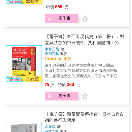
政權，中國則從唐代的動盪走向宋代的科舉與
金石堂
制度交錯成形、歐亞大陸東西帝國並立焦點人
文人官僚體制；西亞由阿拔斯王朝延續至塞爾
665
特價
元
物傳記：• 武則天：中國史上唯一的女皇帝，在
柱與馬木路克政權，軍人與烏里瑪並肩而立；
權力運籌中開創新局，也改寫了帝王秩序的想
東南亞則在吳哥與爪哇王國展現王權與宗教融
電子書
像。• 玄奘：以求法西行與譯經功業，為佛學奠
合的力量。這個時代普遍以皇帝、天皇或哈里
定新基礎，亦展現宗教與知識跨境流動的力
發為最高統治者，但文人與武將逐漸成為獨立
量。• 杜甫：詩中見史的巨匠，在科舉與亂世之
的社會階層。他們透過學識、武力與才智，而
間，書寫了人民與時代的苦難。• 安祿山：身兼
【電子書】東亞近現代史（第二冊）：對
非單憑身分與出身，推動了社會文化的重組。
將領與叛亂者，以反叛之舉震撼唐帝國根基，
立與共存的中日關係─共和國體制下的中
宋代的開封展現了都市繁華與經濟活力，《東
象徵時代的矛盾與撕裂。• 馬蒙：阿拔斯王朝的
京夢華錄》與〈清明上河圖〉生動描繪了城市
國
中村元哉
著
哈里發，以政治手腕與學術贊助鞏固伊斯蘭帝
生活與商業秩序；同時，西亞的烏里瑪在法
臺灣商務
出版
國，開啟文明的新風貌。• 松贊干布：西藏贊
學、歷史、文學上的著述，透過手抄本與學校
2026/01/01 出版
普，吸納佛教與傳統文化，奠定高原政權的正
傳播，滲透至日常生活。這些文化與制度的演
百年追尋的憲政之夢亦敵亦友的中日關係
統性。• 王建：高麗王朝的奠基者，以軍事與外
變，與歐洲同期的中世紀社會相呼應。《文化
本系列叢書旨在探尋東亞現實矛盾的深層根
交手段建立新王朝，塑造朝鮮半島的新秩序。
的成熟與武人的崛起》展現了亞洲中世紀的特
源，企圖從歷史的源頭切入，回答今日東亞局
《歐亞大陸的東西兩帝國》作為《亞洲人物
金石堂
色：不再僅依附血統與身分，而是透過專業展
勢中那些揮之不去的問題。這個系列以最新的
史》第三卷，聚焦於六至十一世紀的歷史人
368
75
折
特價
元
現能力。文人、武將與宗教學者的崛起，使這
學術研究成果為基礎，聚焦日、中、韓三國如
物。這是一個普世宗教滲透社會、平等與個人
一時代成為亞洲歷史中社會流動與文化生成的
何在衝突與和解間反覆擺盪，並呈現 「東亞如
意識逐漸萌生的時代；一個從身分制轉向業績
電子書
重要轉折點。【本卷主要人物】藤原道長／白
何成為今日的模樣」。 要理解近代中日關
主義，社會流動性開始上升的時代。無論是佛
河院／慈圓／李子淵／思肅太后李氏／李資謙
係，不能只看外交交鋒與戰爭衝突，更要看中
僧的弘法、文士的抒懷，還是將領與帝王的權
／羅茶羅乍一世／ 拉貞陀羅一世／維克
國內部自清末以來「從君主國走向共和國」的
謀，他們都在宗教、軍事、政治與文化的交織
拉馬迪提亞六世／闍耶跋摩七世／艾爾朗加／
巨大轉型。因此，全書以「憲政」貫穿主軸，
【電子書】新當流當傳小習：日本古典劍
中，映照出歐亞大陸的宏大轉變。本卷不僅是
司馬光／ 宋徽宗／李清照／朱熹／努爾
重新檢視自《欽定憲法大綱》頒布以來，中國
術的修行與傳承
個別傳記的集合，而是一張橫跨唐帝國與伊斯
丁／薩拉丁／拜巴爾一世／崔忠獻叢書特色：•
在君主國與共和國、仁政與憲政、德治與法
蘭帝國的歷史網絡。佛教、伊斯蘭教、基督教
古晏宗
著
跨越地域，從東亞到西亞，涵蓋整個亞洲的歷
治、民主主義與社會主義等論爭中不斷搖擺、
與印度教的擴展，使交易圈與文化圈互相交
蔚藍文化
出版