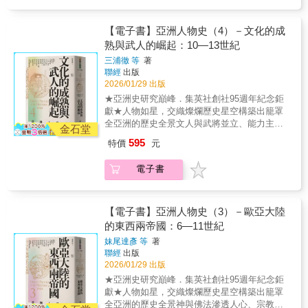
係，深具參考價值。 中央研究院近代史研究所
是對一段歷史的梳理，更是對國族主義如何扭
「嘉農」吳明捷和其他赴日的臺灣球員到底有
研究員──黃自進 當我們回顧中日兩國的歷
曲相互認知，以及歷史問題如何延續至今的深
多強？只有了解日本、深入日臺野球的宿命連
史經驗時，「同文同種」似乎是虛幻而不切實
【電子書】亞洲人物史（4）－文化的成
刻反思。
結，才能更明白日本野球的運動哲學。作家、
際的政治口號，甚至被視為日本包藏禍心的罪
熟與武人的崛起：10—13世紀
歷史研究者與棒球愛好者朱宥任，以淺顯易
證。但是，為何這種虛幻的政治口號能夠說服
懂、生動活潑的筆觸，將豐富的日本野球史料
三浦徹 等
著
許多人呢？弄清「同文同種」的虛與實，才可
與相關研究成果，重新梳理、編織為一本熱情
聯經
出版
了解各方人士如何藉此達成目的。 白岩龍
動人的日本野球誕生記，並把文字與數據化為
2026/01/29 出版
平（1870-1942）是日本實業家，也是近代日本
穿越時空、宛如親臨現場的賽事轉播。不管你
★亞洲史研究巔峰．集英社創社95週年紀念鉅
支那通。透過他的經歷，了解日本人在清末民
是一日球迷還是資深老粉，讓這本書帶你隨時
獻★人物如星，交織燦爛歷史星空構築出籠罩
初時期如何以調查活動拓展在中國的事業，提
加入朝聖日本野球聖地與名將生命史的野球之
全亞洲的歷史全景文人與武將並立、能力主義
供日本的外交政策建言，分析中國的政局，使
金石堂
旅！【專文推薦】曾文誠／知名棒球評論家
抬頭、亞洲中世紀的新秩序焦點人物傳記：• 藤
日本進一步達成所想要的經濟與商業目
595
特價
元
【列名應援】周思齊／前中信兄弟球員蕭莉綾
原道長：平安時代權臣，以攝關政治鞏固貴族
的。 「同文同種」並非僅是政治口號，背
／山羊兄弟管理李艾純／體育主播、《MOMO
秩序，奠定院政體制的基礎。• 司馬光：史學家
後的虛與實呈現的畫面，了解日本藉文化因素
電子書
瘋運動》製作人王啟恩／《Hito大聯盟》主持人
與政治家，以《資治通鑑》建立新的歷史敘事
將「同文同種」包裝成經濟語言，以白岩龍平
李秉昇／《Hito大聯盟》主持人、主播鄭凱駿／
框架。• 李清照：宋代女詞人，以詞歌記錄家國
的生平，來詮釋「同文同種」理念與中日關係
中華職棒數據網站「野球革命Rebas」營運長
之痛與生命哀愁。• 朱熹：南宋大儒，創立理學
的命運，還有日本實業界的幻夢。
Danny &阿Yueh／《鍵盤球探》主持人謝仕淵
體系，成為東亞思想的核心。• 薩拉丁：穆斯林
【電子書】亞洲人物史（3）－歐亞大陸
／成大歷史系副教授、棒球歷史學者徐展元／
世界的領袖，以信仰與軍事力量收復耶路撒
的東西兩帝國：6—11世紀
體育主播張瀞仁／作家、前運動經紀人張尤金
冷。• 拜巴爾一世：馬木路克蘇丹，以武力抵禦
妹尾達彥 等
著
／棒球作家
外侮，鞏固西亞政權。• 闍耶跋摩七世：吳哥王
聯經
出版
朝的君主，以佛教與王權重塑帝國秩序。《亞
2026/01/29 出版
洲人物史》第四卷聚焦於十至十三世紀，這是
★亞洲史研究巔峰．集英社創社95週年紀念鉅
亞洲各地從貴族統治逐步走向文人與武將並立
獻★人物如星，交織燦爛歷史星空構築出籠罩
的新局。此時，日本由平安貴族政治進入武家
全亞洲的歷史全景神與佛法滲透人心、宗教與