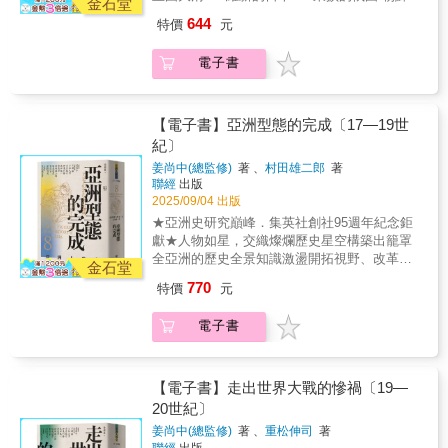
以「安心」之所，讓自由完全釋放的天地。顯
金石堂
「學習」類似。「娘」到底是我家媽媽還是女
島的處境，牽動著整個東亞的命運！ 吳政緯
然，阿拉伯半島南部那片荒旱狂野的沙漠——
644
特價
元
兒？「娘」在日文世界中是「女兒」，在現代
中央研究院歷史語言研究所博士後研究員周雪
「空白之地」，正是滿足塞西格挑戰刺激的信
漢語世界中則是「母親」，古代漢語的「娘」
舫 輔仁大學歷史學系兼任教授長谷川正人
念，也是「安頓身心」的樂園。其實，塞西格
電子書
指年輕女子。由這點看來，日本的「娘」，用
國立臺灣大學歷史學系助理教授曾寶滿 國立
與行旅的交集其來有自，早在孩提時代即因為
法應該承自古代漢語。「大手」和正門有什麼
臺灣大學歷史學系助理教授廖敏淑 國立政治
父親的職務遊歷過阿比西尼亞沙漠，目睹凱旋
關係？「大手」是大企業、大公司、大戶頭、
大學歷史學系副教授兼人文中心主任──專業推
戰士威武雄壯地行過觀禮台，還有森林、駱
大主顧之意，用在城堡建築上，便是「前
薦 外交攻防╳軍事分析╳敘事史，再探現代東
【電子書】亞洲型態的完成〔17—19世
駝、土著……這些景象模糊卻鮮明地刻印在塞
門」、「正門」。日本全國各地都有「大手
亞與帝國爭霸的新視角 作者席拉・賈格以
紀〕
西格的記憶裡，如渠中水順理成章地將塞西格
町」地名，表示往昔位於城郭正門附近。日語
十九世紀中期至二十世紀初期的朝鮮半島為舞
引領進探險的生命之路，也將他帶入阿拉伯南
姜尚中(總監修)
著 、
村田雄二郎
著
漢字大不同，中文與日文間密不可分的文化關
台，講述了一場規模不亞於英俄大博弈的「東
部那浩瀚無垠、深沉莫測的無情荒漠。那是一
聯經
出版
係，全在《漢字日本》。
亞大競逐」。其以敘事史筆法展開書寫，將各
處見不著季節更迭、草木消長的不毛沙地，粗
2025/09/04 出版
國對於朝鮮及自身利益的打算梳理得淺顯易
礪、荒涼、寂寥，一般人視之為死亡境地，塞
★亞洲史研究巔峰．集英社創社95週年紀念鉅
懂，加上對歷史人物性格與動機的生動側寫，
西格卻獨鍾情於這處「空白之地」。先是一九
獻★人物如星，交織燦爛歷史星空構築出籠罩
以及別具真實感的敘事方式，令人彷彿置身外
四六年，他從薩拉拉出發，經穆辛深入沙漠，
全亞洲的歷史全景知識激盪開拓視野、改革思
交辭令齊發、勾心鬥角的談判桌上。而在軍事
金石堂
再往東繞道阿曼的礫石平原返回起點；又於一
潮塑造國度、亞洲型態交織成形焦點人物傳
行動方面，則仔細考證了當時報章雜誌、記者
770
特價
元
九四七年再度穿越「空白之地」，沿途跋涉無
記：•羽地朝秀與雨森芳洲：鎖國時代的知識
與駐外人士之紀錄，致力於還原戰場前線，闡
水沙漠，行經粗礪平原與綿延無盡的沙丘，途
人，開展東亞外交與世界觀。•德川綱吉與荻生
明每場戰役的發展都牽動著國際情勢變化，更
電子書
中不僅飽受自然環境的煎熬，還得不時面臨部
徂徠：儒學治理與學術革新，重塑近世日本秩
從戰爭的角度看見各國面對東亞局勢時的軍事
落盜匪的威脅……。種種的艱難險阻，以及如
序。•李瀷與乾隆皇帝：從儒學復興到帝國治
實力與策略運用。 彼時的大國衝突，延伸
何一一化險為夷的經過，全化為《阿拉伯沙
理，東亞政治文化的縮影。•阮惠與海德爾．阿
出一系列二十世紀初迄今的國際紛爭：美蘇冷
地》裡真切醇厚、生動風趣的故事；尤其塞西
里：以軍事崛起撼動帝國，越南與印度的反抗
【電子書】走出世界大戰的慘禍〔19—
戰、千島群島主權問題、釣魚台列嶼主權問
格如詩般卻幽默的文字，更是將沙漠子民貝都
之聲。•拉姆．莫漢．羅伊與米德哈特．帕夏：
20世紀〕
題、中國與俄羅斯為了「重返榮耀」再度擴張
人真摯獨特的生活型態鮮活地呈現，令人讀後
宗教改革與憲政實驗，探索現代國家的可能。•
的野心……透過本書，我們得以回溯這些議題
姜尚中(總監修)
著 、
重松伸司
著
意韻無窮。 《阿拉伯沙地》不只是一部探險記
克涅薩熱與容閎：教育先鋒走向世界，連結亞
的開端，從朝鮮半島跌宕起伏的命運，洞見當
聯經
出版