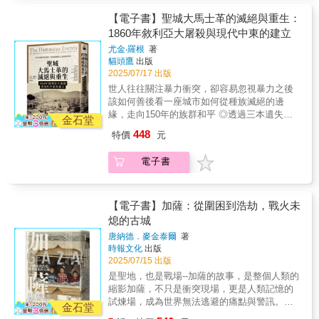
迭，一代接一代的群王之夢推動著歷史輪轉。
重歷史糾纏？想要真正理解今日的日本，你需
法庭上的審判可解決之事，而是我們如何去理
佳入門指南，更是你與未來世界接軌的重要橋
本書敘述東南亞的人們在過去幾萬年來如何創
要重新閱讀這段被忽略的亞洲史。這不只是日
【電子書】聖城大馬士革的滅絕與重生：
解與詮釋過往的歷史。如同台灣複雜的歷史記
樑！
造他們的多樣性社會與文化。幾千年來，東南
本人該讀的歷史，更是讓我們看清亞洲、理解
1860年敘利亞大屠殺與現代中東的建立
憶，讀者將可透過本書從歷史、法理、地理與
亞一直是全球交流的重要交叉口。其他地區的
當代世界的必讀之書。【本書特色】★從模仿
政治交織處，探索二戰後的記憶之戰，挖掘形
尤金‧羅根
著
權力多半由中央掌控，東南亞的歷史卻是貿
到對抗：深描日本如何從「中國中心秩序」的
塑今日中國、日本、韓國與台灣等國家之間的
貓頭鷹
出版
易、觀念與社會關係的複雜網絡。東南亞人運
邊陲，轉化為「脫亞入歐」的推動者。 → 唐
2025/07/17 出版
關係與東亞局勢之關鍵所在。 ◎國內外學界一
用來自世界各地的影響，創造並改造他們的文
朝的影響有多深？日本又是如何一步步「去中
致好評 顧教授是少數同時了解東亞兩種語言，
世人往往關注暴力衝突，卻容易忽視暴力之後
化價值。本書作者整理人類學、考古學、歷史
國化」？★政治X思想X制度的三重辯證：從律
並能在撰寫歷史時兼顧中日雙方觀點的學者。
該如何善後看一座城市如何從種族滅絕的邊
與其他學科的最新文獻，突顯貫穿歷史的廣泛
令、國風文化到明治憲政與殖民治理，讀懂權
──川島真，日本東京大學教養學部國際關係學
緣，走向150年的族群和平 ◎透過三本遺失的
主題，包括東南亞眾多古國的盛與衰、各種不
金石堂
力與思想如何交織演變。 → 不只是歷史事
系教授 書中不僅使用大量中日文原始檔案，亦
筆記本重建1860年的暴力衝突與復原◎金融時
同宗教的流傳與在地化、性別方面的寬容與彈
件，更是制度選擇與思想變革的紀錄。★跳脫
448
特價
元
實地訪談歷史見證人，兼具學術的嚴謹性與敘
報2024年歷史類選書◎《鄂圖曼帝國的殞
性、塑造現代身分的過程、主權的爭奪，以及
「本國史」書寫框架：以亞洲視角與國際關係
述的生動性，我們可以從字裡行間觀察到作者
落》、《阿拉伯人500年史》作者最新力作◎特
在後殖民世界建立現代國家。這是一本容易親
為軸，重構日本的歷史定位與對外姿態。 →
電子書
作為歷史學家的深刻而敏銳的洞察力。──劉
別收錄作者2025年版序言，反思敘利亞內戰與
近的歷史讀本，全覽綜觀東南亞，擺脫過去僅
不再只看日本內部，而是讓中國、朝鮮與世界
傑，日本早稻田大學社會科學總合學術院教授
新秩序的建立教派的屠殺事件，卻開啟了中東
將其視為殖民客體的偏頗角度，展現東南亞人
都走進日本史的敘述現場。
第二次世界大戰結束，日本戰敗投降已過了八
新秩序？！1860年敘利亞的大馬士革發生了一
作為主體的豐富性與活力，能帶給學者、學生
十個年頭，然而東亞主要國家對於日本殖民和
場延續八天的血腥屠戮。原本起自於黎巴嫩山
【電子書】加薩：從圍困到浩劫，戰火未
和剛接觸東南亞歷史的人一段趣味盎然的閱讀
戰爭的道歉與賠償問題，仍有諸多爭議。與一
的衝突蔓延到了大馬士革，導致5000名基督徒
熄的古城
體驗。透過本書能了解到：⊙ 東南亞早期人類
般的認知不同，顧若鵬認為戰後東亞之所以未
喪生，數千店家被洗劫，教堂與修道院也被夷
從採獵生活轉型成農耕定居的過程，關連到南
唐納德．麥金泰爾
著
能實現正義，並非只是日本拒絕反省或賠償，
為平地。此一事件在中東近代史上是個關鍵時
島語系族群遷徙與台灣在其中的意義。⊙ 吳
時報文化
出版
而是戰後日本、中國和臺灣的領導人，對戰罪
刻，敘利亞人和黎巴嫩人將其視為與二十世紀
哥、蒲甘、室利佛逝、滿者伯夷等古代強大王
2025/07/15 出版
審判本身及其相關歷史記憶的操控與利用，導
法國命運相連的源頭，黎巴嫩人更將此後每次
國如何興起與衰落，又具有怎樣的文化特徵。⊙
是聖地，也是戰場--加薩的故事，是整個人類的
致對正義的追尋，遺失在戰後紛雜的去帝國、
內戰都歸因於這場屠殺，此外也有人認為事件
婆羅門教、上座部佛教、伊斯蘭教、天主教和
縮影加薩，不只是衝突現場，更是人類記憶的
去殖民、樹立政權合法性和重塑國族認同等運
本身預示了往後亞美尼亞遭遇的種族滅絕。不
儒家思想在東南亞如何流傳，又如何被當地人
試煉場，成為世界無法逃避的痛點與警訊。歷
動的歷史脈絡中。這是一本以跨國比較與國際
過，大馬士革在這場衝突之後，卻也迎來了重
金石堂
民接受。⊙ 梵文文化圈如何在東南亞形成，梵
史仍在現場書寫，這不只是新聞，而是歷史的
關係的宏觀視野來探討東亞戰後審判和歷史正