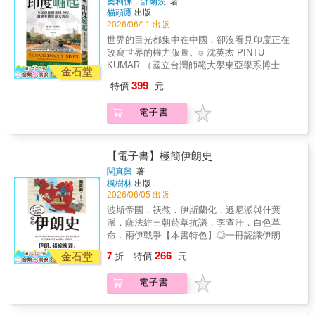
奧利佛．舒爾茨
著
七世紀起至一九九〇年過後，長達四百餘年的
於一定的時間框架內，《變臉的緬甸》試圖以
貓頭鷹
出版
歷史，主要分為海禁時期、帝國主義時期、冷
深入淺出的筆法，將訪談放入歷史與政治的脈
2026/06/11 出版
戰時期和後冷戰時期。探討的國家分為三類：
絡中，全景式地述說緬甸的過去與未來。● 關
世界的目光都集中在中國，卻沒看見印度正在
1. 東亞的中心：中國。2. 以中國為模仿對象並
於緬甸，你我所知道與不知道的事少了翁山蘇
改寫世界的權力版圖。⌾ 沈英杰 PINTU
承繼小中華意識的小中心：朝鮮、日本、越
姬的緬甸，我們還知道些什麼？這個曾經光榮
KUMAR （國立台灣師範大學東亞學系博士候
南。3. 帝國化過程中被合併、統合的周邊地
金石堂
璀璨的南亞強國，在經歷殖民統治、軍政府獨
選人）專文推薦⌾ 黃宗鼎（國防安全研究院副
區：蝦夷、琉球、占婆、臺灣、內蒙古、西藏
399
特價
元
裁、民主改革後，將再度站上世界的舞台，重
研究員）專文導讀⌾ 一本同時書寫印度歷史傷
等。以「關聯」與「比較」的方式，並陳各國
返往日風華。但在經濟發展與民主改革的背
痕、社會現場與國際戰略的深度報導。 談到
歷史、編織出並時行進的脈絡，並鋪展出串連
電子書
後，卻有著根深柢固的族群問題即將爆發。●
印度，我們很容易先想到貧窮、髒亂、歧視等
其中的文化、宗教、貿易的網絡，探詢中心與
民主大選後，美好的時代就會來臨？結束軍政
刻板印象，或許這些印象太過深刻，使我們常
邊緣的複雜性。綜觀現今紛亂的東亞局勢，現
府專政，似乎象徵著民主的勝利。然而，緬甸
常忽略了以下的重要事實：2023 年，印度正式
在也許是時候反思扎根已久的東亞帝國意識，
要轉型為成熟的民主國家，仍有一段漫漫長
超越中國，成為全球人口最多的國家。根據國
【電子書】極簡伊朗史
尋思另一個更宏觀的視角，也是時候試圖擺脫
路。早年殖民者為便於統治而施行的族群分
際貨幣基金組織（IMF）最新預測，印度甚至將
長期支配歷史敘述的歐洲史觀、跳脫各國中心
関真興
著
治、數十年來緬族化運動激起的族群矛盾，依
在2026超越日本、升至全球第四大經濟體。這
楓樹林
出版
的觀點，將單一國家的歷史擴展為更為完整、
舊牽動著緬甸未來的發展。
個擁有十四億以上人口的國家，正在以驚人的
2026/06/05 出版
壯大的東亞地域史。。「只沉醉在本國的榮光
速度擴張它對國際秩序的影響力。 印度，很
和勝利，而分不清自我省察和自我虐待的人們
波斯帝國．祆教．伊斯蘭化．遜尼派與什葉
可能就是下一個改變世界的關鍵。抗衡中國的
在各國社會中扯開嗓門，高舉著冠冕堂皇的旗
派．薩法維王朝菸草抗議．李查汗．白色革
戰略新夥伴 印度的國際地位，在俄烏戰爭後
幟。但這些人只不過是二十一世紀的唐吉軻德
命．兩伊戰爭【本書特色】◎一冊認識伊朗，
的新環境中達到了新高度。一方面強調民主與
們罷了。以自我省察的視角作為出發點，即使
穿越歷史變遷，探索這片土地上各民族交融與
266
終結烏克蘭衝突的重要性，一方面仍在戰爭後
金石堂
7
折
特價
元
越過國境，我想我們也能逐漸接近這個能夠相
衝突的波瀾壯闊歷程。◎全書依時間脈絡分成8
大量購買折扣俄國石油，無視西方制裁的立
互溝通的東亞地域史。」
個章節，各章均附小專欄，介紹各領域的伊朗
場。同一時間，因為中印邊境衝突與「一帶一
電子書
偉人。◎隨主題搭配簡易的地圖、好懂的關係
路」投資在周邊國家的布局，令印度為制衡中
簡表與生動插圖，不必死背，讀歷史也能像看
國而努力強化海空軍，因而逐漸被美國視為區
話劇一樣有趣！提到伊朗，你可能會想到精緻