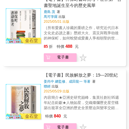
作者
作的醫生 撰寫的手稿，帶讀者重新回到一八六
解謎書！
王朝、領袖和城市。在極盛時期，於各方面締
書聖地誕生至今的歷史風華
〇年代的大馬士革，是如何爆發一場巨大的宗
造了無可比擬的成就；在頹敗時期，變成封
教社群衝突，以及當時鄂圖曼政府透過一系列
鹿島 茂
著
閉、殘酷而危險的文化荒地。從七世紀伊斯蘭
的改革收拾善後，並讓這座城市在一戰前享受
馬可孛羅
出版
誕生的麥加，到二十一世紀驚人崛起的朵哈，
2025/05/31 出版
發展與繁榮，當時的事件與變動實際上對今天
結合史料和實地報導，以創新角度探索伊斯蘭
的敘利亞與黎巴嫩影響巨大。而閱讀本書不僅
｛所有愛書人珍藏的重磅之作，研究近代日本
世界豐富多元的文明。定義伊斯蘭文明的十五
是場歷史冒險，更能深入當時人們生活的細
文化史必讀之書｝歷經大火、震災與戰爭劫後
座偉大城市：七世紀：麥加——眾城之母八世
節，以及感受十九中期國際與地方政治的錯綜
的神保町，如何蛻變成愛書人爭相朝聖的世界
紀：大馬士革——芳香樂園九世紀：巴格達
金石堂
複雜。──張育軒，說說伊朗創辦人十九世紀的
第一書街？★亞馬遜網路書店5星好評★日本上
——和平之城、流血之城十世紀：哥多華——
488
85
折
特價
元
鄂圖曼帝國，內外正發生著諸多的變化與動
市一個月即「重版出來」！★翻譯家邱振瑞──
世界之點綴十一世紀：耶路撒冷——紛爭之城
盪，像是與西方帝國之間對抗、不得不做的變
專文推薦日本文壇奇才、明治大學教授鹿島茂
十二世紀：開羅——勝利之城十三世紀：法斯
電子書
革，間接導致不同教派信徒之間的關係惡化。
揭示鮮為人知的書業興衰史，深度刻劃神田古
——非洲雅典十四世紀：撒馬爾干德——典範
多方問題最終集中在大馬士革，爆發了一八六○
書街的過去、現在與未來 「將神保町這個世界
花園十五世紀：君士坦丁堡——世界渴望之城
年穆斯林與基督徒的衝突。本書作者尤金，羅
罕見的獨特『舊書街』置於涵蓋產業、經濟、
十六世紀：卡布勒——群山間的花園十七世
根在提供讀者宏觀的歷史背景之外，也藉由他
教育、飲食、居住等多種面向的巨大脈絡下，
【電子書】民族解放之夢：19—20世紀
紀：伊斯法罕——半天下十八世紀：特里波利
所發現的新文獻以微觀的角度呈現這齣悲劇的
以社會發展史的觀點進行鳥瞰，期盼除了能點
——海盜窩十九世紀：貝魯特——地中海東岸
姜尚中 總監修、成田龍一 等著
著
來龍去脈。這事件開啟了法國、黎巴嫩、敘利
出神保町的獨特性，更能透過其獨特性釐清日
聯經
出版
區（黎凡特）遊樂場二十世紀：杜拜——先
亞之間的複雜關係，成為二十世紀中東成形的
本近代的樣貌。 」──鹿島茂神田神保町號稱世
2025/05/29 出版
建，他們就會來二十一世紀：朵哈——珍珠城
重要起源之一。請趕緊拿起本書，讓羅根帶我
界第一的古書街，也是最具規模的書業聚集
伊斯蘭曾是備受全世界欽羨的文明，從一連串
內容簡介★亞洲史研究巔峰．集英社創社95週
們一探究竟！──陳立樵，輔仁大學歷史系副教
地，實體書店如三省堂、有斐閣、東京堂、岩
閃耀奪目、文化多元的大都市出發，伊斯蘭帝
年紀念鉅獻★人物如星，交織燦爛歷史星空構
授《聖城大馬士革的滅絕與重生》是牛津大學
波書店等，以及日本出版界著名的「一橋集
國執掌著中東、北非、中亞和印度次大陸的一
築出籠罩全亞洲的歷史全景壓迫與變革交錯的
歷史學家尤金・羅根探究中東轉折時刻的重要
團」（小學館、集英社等）都在此營運，是愛
大片地區，而歐洲則虛弱地退縮在邊陲之地。
時代、民族意識覺醒、每個選擇都形塑了亞洲
著作，透過美國副領事米沙卡的一手報告與豐
840
書人的必訪聖地。回溯神保町發展史，曾遭地
金石堂
特價
元
幾個世紀以來，統治者哈里發既在戰場上叱吒
的未來《亞洲人物史》第十卷聚焦於十九世紀
富的跨國史料，重構一八六○年大馬士革的宗派
震、大火與戰爭劫難，但這個地方始終未曾衰
風雲，又在思想戰役中取得勝利，伊斯蘭城市
末至二十世紀中葉。這是一個抗爭、獨立與變
屠殺事件，揭示帝國改革、宗派政治與國際干
敗，儼然以一種頗具毅力的姿態，令東西知識
電子書
是無與倫比的藝術瑰寶，它們也是商業力量、
革的時代，亞洲各地在帝國主義壓迫與近代變