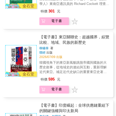
學人》東南亞通訊員的 Richard Cockett 理查．
金石堂
考科特，將以深刻的歷史視角，帶你理解這個
301
特價
元
國家動盪不安的根源。 ◎ 獨立記者張翠容專文
導讀◎《南海》作者比爾．海頓好評推薦◎ 亞
電子書
馬遜書店4.8顆星評價◎ 媒體人、學者、文化工
作者齊聲推薦 (姓名依照筆畫排列) 王雅萍【國
立政治大學民族學系 副教授兼大學社會責任辦
公室主任】、余佳璋【國立政治大學GCIT兼任
【電子書】東亞關聯史：超越國界，綜覽
副教授級專技人員】、林建甫【國立台灣大學
比較、地域、民族的新歷史
經濟系名譽教授】、張鐵志【出版人】、陳佩
柳鏞泰
著
修【國立暨南國際大學東南亞學系終身特聘教
聯經
出版
授兼東南亞研究中心主任】、蕭新煌【台灣亞
2026/07/09 出版
洲交流基金會董事長】 《變臉的緬甸》不
韓國視角下的東亞新風貌跳脫帝國與國族的大
只是一本談論緬甸政治的書，更是一部帶領讀
歷史敘事，從地域史的連結與互動，重新理解
者理解這個國家命運轉折的時代紀實。作者理
近代東亞。補足近代史缺口的重要東亞史著
查．考科特長年深耕東南亞議題，透過訪談、
金石堂
作！《東亞關聯史》將帶給讀者前所未有的東
歷史梳理與現地觀察，重新描繪這個長期被世
595
特價
元
亞史觀。由韓國重量級學者，歷時五年編寫而
界誤解的國度。不同於多數僅聚焦於軍政府、
成，探討東亞的帝國意識遺緒、分裂並行的各
民主運動或翁山蘇姬個人形象的書寫，《變臉
電子書
國歷史，反思分裂、互相拉鋸的國與國之間，
的緬甸》將政治、民族、宗教、殖民歷史與經
是否能有更遼闊的未來之路可行？韓國地理位
濟發展交織在一起，讓讀者一窺緬甸真正複雜
置特殊，不但連結大陸與島國，且有作為居中
而矛盾的樣貌。● 一本書帶你掌握緬甸的過去
緩衝的性質，《東亞關聯史》便是基於此調性
【電子書】印度崛起：全球供應鏈重組下
與未來作者理查．考科特曾任《經濟學人》東
下，期待能拋開大國主義包袱，成就一本調和
的關鍵強權與印太新局
南亞通訊員。不同於坊間描寫緬甸的書，多著
東亞地區的地域史。《東亞關聯史》講述自十
眼於緬甸的政治、歷史、民族和文化，且受限