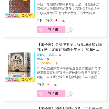
於事件的後續處理，以及因而產生的變革，都
逢緣日，就會販售仿性器官的物品！」 「女性
10月7日哈瑪斯襲擊以色列後的情勢發展，成為
是過程；不是答案，而是問題；不是結束，而
聆聽！先知穆罕默德的跫音，是一部根植於知
為中東地區創造了更為開放和包容的環境。同
幾乎露出胸部，男性僅用兜襠布遮掩下體。」
少數能完整記錄「加薩從封鎖到毀滅」歷程的
是開始。這樣的觀點，不僅能協助我們更清醒
識傳承與學術嚴謹的著作，它引領讀者進入先
時，事件也改變了鄂圖曼帝國變革的方向，包
這段歷史，沒說你不知道！ 西元1853～54年美
作品。唐納德．麥金泰爾的《加薩》是一部資
地理解國族與記憶的鬥爭，也為我們提供一種
知穆罕默德 ﷺ 他的生命歷程。出生到歸真，每
含憲政制度、稅收改革、教育、廢除奴隸，讓
國人開著大炮船艦駛近橫濱海邊，要求幕府開
金石堂
訊豐富的著作，勾勒出這塊小巧卻極為重要且
遠離道德教條、走向開放歷史政治想像的可能
一個階段都展現出他卓越的品格與堅定的信
中東走向現代化，甚至影響後來民族主義與獨
國通商； 下船的外國人目睹日本人的生活情
315
7
折
特價
元
常被誤解的土地。不僅加薩的歷史與政治變得
性。──汪宏倫，中央研究院社會學研究所研究
仰。無論身處順境或逆境，戰時或平時，私下
立運動的產生。歷史展示的各種可能性暴力事
景，特別是來到公共浴場時，徹底驚呆！ 原來
易於理解，甚至連她的景象、聲音與氣息都生
員兼副所長 作者以細緻入微、充滿同理心和驚
或公開，他對家人、同伴、敵人與異教徒的態
件過了百年之後，黎巴嫩或敘利亞分別在20世
&hellip;&hellip;日本在尚未接受西方文化洗禮之
電子書
動呈現。麥金泰爾打破了加薩「無足輕重」的
人的敏銳度，從法律與法律之外，嘗試帶領我
度與行動，皆展現出超凡的智慧與慈憫，成為
紀末和21世紀初陷入戰爭。敘利亞直到2024年
前， 人民對裸體毫無意識，甚至以近全裸的狀
刻板印象，更重要的是，他做了很少作家能做
們了解第二次世界大戰在東亞留下的創傷。我
穆斯林終生效法的楷模。本書以伊斯蘭學界兩
底才終結了13年的內戰，卻也象徵著中東局勢
態在工作。 傍晚的街頭，盡是男女老少蹲在澡
到的事--將日常生活提升至可長久流傳的層次，
們逐漸認識到國際正義的其他面向，其中有些
位傑出學者的經典著作為基礎，並進一步融入
重新洗牌的起始。回看歷史，150年前的悲劇提
盆裡沐浴、泡熱水的景象， 此景讓來到日本的
讓讀者明白，無論我們身處何地，我們都能在
更加灰暗（且在道德上更具爭議）。
筆者恩師──麥爾彥•杜艾伊伯（願主慈憫她）
【電子書】走讀伊斯蘭：從聖城麥加到富
醒世人，在族群宗教多元的地區中，不同社群
外國人相當驚訝，紛紛書寫記錄、奔走相告！
加薩人的故事中看到自己的影子。這本書講述
&mdash;&mdash;李海燕，美國史丹佛大學漢
──在多年教學中對先知生平的精彩解說與深刻
之間關係的脆弱程度也許超乎想像，而外在勢
都朵哈，定義伊斯蘭千年文明的15座城
當時的歐美人士甚至還搭船到日本，為的就是
的不僅是加薩的苦難，更展現了加薩的靈魂。
語與比較文學系教授 本書對日本帝國滅亡後的
理解。她是一位學識淵博、通曉多個知識領域
力的介入可能引發某種權力失衡。但可靠的領
「來看裸體」...&hellip; 這是一段明治新政府強
市
賈斯汀．馬羅吉
著
～薩拉．羅伊（哈佛大學中東研究中心高級研
戰爭法庭進行了全新深入的探索，是理解前帝
的傑出學者，她的課程為本書奠定了深厚的精
導政權卻也可能透過一系列的善後重建帶來長
迫人民穿上衣服， 進而衍生出一連串遮掩副作
聯經
出版
究員）
國與其前殖民地之間關係的必讀讀物，以面對
神與學理根基。此外，書中亦融合了《古蘭
期的和平。1860年暴力事件的始末，也許無法
用的近代史！ 裸體很丟臉？羞恥心是什麼？該
2025/06/26 出版
今天重新呼籲反思帝國暴力的情況下。
經》的相關註解與聖訓的詮釋，使得本書不僅
直接提供當代問題的直接解方，但確實展示了
在意外國人的眼光嗎？ 當裸露風俗遇見文明開
2015英國皇家文學學會翁達傑獎得主最新力作
&mdash;&mdash;古賀由紀子，美國耶魯大學
止於歷史敘述，更是一部涵蓋信仰實踐、倫理
前人走過的各種可能性。◎專業推薦包修平
化，日本人的新時代就此展開？ 【本書特色】
伊斯蘭專家林長寬博士審校走訪形塑伊斯蘭文
人類學系助理教授 作者對日本、中國以及二戰
修養與教誨智慧的全面作品。其內容既承襲經
國立暨南國際大學歷史系助理教授崔進揆 國
深入解讀過去那個「不覺得羞恥」的年代，探
明的十五座重要城市回顧伊斯蘭千年璀璨歷史
後東亞的戰爭罪審判有著豐富的了解。這本內
典，也回應當代，旨在幫助讀者在先知穆罕默
金石堂
立中興大學國際政治研究所所長、當代南亞與
究日本人裸露觀念的演變、羞恥心的變遷、 偷
——專業推薦——林長寬（前國立成功大學多
容豐富、具挑釁性的書籍以細緻入微的分
德──願主賜他平安──的足跡中，尋得方向、培
中東研究中心主任張育軒 說說伊朗創辦人張
525
特價
元
窺狂與裸體照的誕生、遮掩性器官的意識等，
元文化研究中心主任）馬繼康（世界遺產資深
析，、對這些審判能真正達成的效果持有的平
養德行，並於現實生活中實踐真主的教導。◎
景安 國立政治大學阿拉伯語文學系副教授陳
是一本相當有趣，講述「裸體」的黑歷史， 以
領隊、師大社教系講師）張育軒（說說伊朗創
衡懷疑態度以及對日本和中國資料的深入研究
代理經銷：白象文化更多精彩內容請見
立樵 輔仁大學歷史系副教授◎各界好評隨著
電子書
及人們開始「有穿內褲習慣」的由來，政府出
辦人）黃恩宇（國立成功大學建築學系副教授
而脫穎而出。作者闡明了為何日本和中國至今
http://www.pressstore.com.tw/freereading/9786263
敘利亞在二〇二四年底短短一週內政權變天，
現「取締不穿衣服、裸奔、偷窺」的條例
兼人文社會科學中心副主任）（依姓氏筆畫排
仍深陷於有關二戰遺產的爭議中。
阿薩德倒台迎來內戰後的重建，這本書來得很
&hellip;&hellip; 日本裏文化&mdash;&mdash;
序）曾受世人欽羨、充滿無限可能的伊斯蘭世
&mdash;&mdash;加里‧巴斯，《東京的審判》
巧，作者利用當時重要人物 - 一名從事外交工
窺看、性意識與身體主權的演進、羞恥心文化
界，一千五百年來造就了許多名垂青史的重要
【電子書】神保町書肆街考：世界第一古