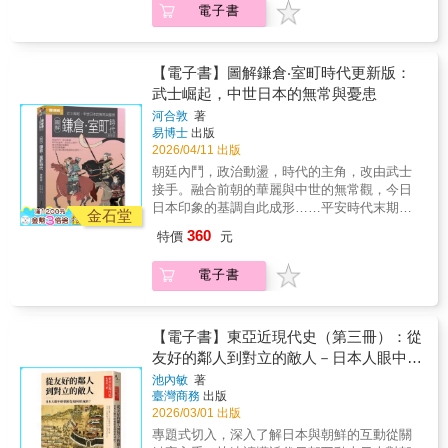
可靠、是否穩定？它的崛起會帶來多大威脅？
經濟快速復甦，對那些要大量供餐給外食人口
電子書
策。本書是為第一次思考「伊朗究竟是怎樣的
建構這場改變東亞命運的重要戰爭。全書特色‧
內部宗教衝突、貧富差距與民主韌性又將如何
的町中華來說，拉麵當然成為了定番料理。 🍜
國家？」的讀者所寫，依照時間的先後順序，
重要檔案佐證：運用閻錫山竊聽電報、蔣介石
左右它的未來？最重要的是，當各國都在重新
即便舌尖發麻，依然深愛「這一味」隨著神武
淺顯易懂地介紹伊朗的歷史。無論你是歷史愛
日記等中華民國檔案，釐清盧溝橋事件細節與
站位，印度究竟會把局勢推向平衡，還是推向
景氣到來，町中華納入了愈來愈多料理。雖然
好者還是初學者，都能在其中找到精彩的故事
「安內攘外」政策演變。‧戰爭領導與動員：剖
【電子書】圖解鎌倉‧室町時代更新版：
更激烈的競逐？專業推薦尤芷薇（印度尤）
仍有遵循傳統、花時間悉心熬煮高湯以引出鮮
與深刻的洞見。讓我們一起走進伊朗，探索這
析日本戰爭指揮體制形成、國家動員法實施，
武士崛起，中世日本的無常與憂患
前駐印度記者方天賜 台灣印度研究協會理
味的店家，但成就該滋味往往需要長年的修
片土地的過去與未來！
以及媒體反映的民眾不滿。‧社會文化現象：探
事長、前駐印度外交官吳象元 「關鍵評論
業。而解決這項難題的，正是「味素」。即便
河合敦
著
討總力戰下「聖地」觀光興起，融合國族主義
網」資深編輯、《被世界端上桌》作者宋鎮照
易博士
出版
沒有豐富的烹飪經驗，也能藉此提供具備一定
與娛樂，部分延續至戰後。‧第三勢力與國際脈
2026/04/11 出版
成功大學政治系特聘教授退休、台灣東協研究
水準的味道。 速戰速決的忙碌的身影，讓窮學
絡：考察汪精衛政權中中國第三勢力角色，以
中心諮詢顧問巫仰叡 巫師地理｜地理與國際
生、藍領勞工、假日偷閒的主婦，隨點隨做，
朝廷內鬥，政治動盪，時代的主角，改由武士
及國際聯合技術合作如何介入亞洲國家建設與
情勢粉專沈明室 國防安全研究院研究員、淡
一點也不浪費時間。🍜 麻將館跟町中華是泡沫
接手。融合前朝的華麗與中世的無常觀，今日
去殖民化。‧戰爭終結與後續：強調戰爭末期作
江大學戰略所兼任副教授徐遵慈 中華經濟研
經濟的絕配！在泡沫經濟時，賺錢太輕鬆了，
日本印象的基調自此成形……平安時代末期，
戰（如一號、緬甸作戰）對戰後中國格局影
金石堂
究院台灣東南亞國家協會研究中心主任陳牧民
花錢也變得爽快起來。導致町中華的外送極其
朝廷內鬥，貴族爭相拉攏武士勢力，使武士的
響，以及中國對日歷史政策的動態演變與記憶
360
特價
元
中興大學國際政治所教授賴怡忠 台灣智庫
繁忙，白天往辦公室送餐，夜晚則奔波於麻將
地位上升，後來甚至權力凌駕於貴族之上，自
問題。相較於傳統中日戰爭史專注軍事敘事或
諮詢委員釋覺明 南華大學宗教學研究所副教
館之間，訂單從晚餐到宵夜從不間斷。其外送
此拉開武家政權的序幕。雖然是武家政權，但
單一國家視角，本書修正既有中日戰爭定見，
電子書
授兼所長各方好評在當前國際局勢動盪莫測之
的全盛期於 1970 年代，當時甚至留下了這樣一
鎌倉幕府時代的文學、藝術、建築、宗教等各
深度整合閻電報、蔣介石日記等檔案史料，補
際，印度所扮演的角色備受關注，而作者以記
段軼事：麻將館的女主人與前來送餐的店主墜
派文化興盛，花道、茶道、枯山水、寺院建築
充過去忽略的在地細節與執政者決策邏輯；同
者身份對印度的長期觀察，也為理解這個國家
入愛河，最終結為連理，成了町中華的老闆
與禪宗思想等也於此時出現，為今日所見的日
時加入日本國內政治社會動態與國形勢，提供
提供了重要參考。隨著印度近期成為台灣的熱
娘。🍜 即便不是連鎖店，師徒的聯繫也不能
式風格奠定了基調。此外也由於農業技術進
【電子書】東亞近現代史（第三冊）：從
跨國實證視野。更獨特處在於延伸戰後記憶與
門話題，本書的出版來得正是時候。──吳象元
忘！早年的町中華並不具備大型連鎖店的規
步、工商業發達、貨幣廣泛流通並且與海外貿
友好的鄰人到對立的敵人－日本人眼中的
歷史政策，填補既有研究戰爭「終點」後的空
（「關鍵評論網」資深編輯、《被世界端上
模，上京的青年先跟著老師傅學藝，十年、二
易頻繁，人們開始積極追求財富、權力與地
白，呈現動態歷史群像，幫助讀者更新認知框
朝鮮是如何形成的？
池內敏
著
桌》作者）或許有人會問，身為一個愛國者，
十年後才自己開業；有的沿用店名、有的稍改
位，以下剋上、講求實力主義的風潮也逐漸興
架。這不僅是一部戰爭史，更是一部關於決
臺灣商務
出版
為什麼要推薦一本充滿批判性、揭露國家內部
名稱。大家都知道彼此師出同門，不過各自管
起。鎌倉、室町時代長達四百年，這四百年卻
策、動員、技術合作與集體記憶的東亞近代現
2026/03/01 出版
矛盾與陰暗面的書？我的回答是：因為真正的
理、自負盈虧，隨時間逐漸不再來往。現今町
並不平穩。自源平之亂後，源賴朝在關東建立
代史。
專題式切入，深入了解日本與朝鮮的互動從關
愛國主義，並非盲目的讚美，而是有勇氣直視
中華逐漸消逝，第二代乃至第三代弟子也有心
鎌倉幕府以來，政權從源家落到外戚北條一族