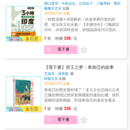
專業歷史學者以問題導向的方式，帶領讀者用
貶值可能帶給產業的冷暖衝擊，如今卻搖身一
政治下的盟友，對戰犯問題採取寬容態度。到
關口真理、中島岳志、辻田祐子、三輪博樹、繁田
新的眼光重新認識日本。從中國文化圈的深遠
變，轉而描述南韓文化產業的豐沛能量如何襲
奈步、飛鳥幸子（插畫）
著
楓書坊文化
出版
了1970年代日本經濟崛起，他們開始重新定義
影響，到近現代在世界秩序中的定位，作者跳
捲世界，戲劇、音樂、文學……無一不見從
2025/07/29 出版
戰爭罪行，並抗議同盟國在戰後所推行的正
脫單一民族敘事，以跨國史觀與亞洲視角，釐
《冬季戀歌》到《魷魚遊戲》，風格類型多
義，甚至透過重寫歷史，試圖翻轉國際形象。
～輕鬆漫畫✕深度解析～快速掌握印度的經
清那些被簡化、被選擇、甚至被神話的歷史片
樣、劇情優秀精彩，誰才是你心中的韓劇TOP
有些開始將二戰「正名」為「大東亞戰爭」，
濟、政治與文化全貌！【本書特色】◎暢銷近
段。日本歷史從來不是孤立發展，而是一段從
1？Kpop將無數男團女團捧上世界的舞臺，當
詮釋成一種解放亞洲之戰，或是將日本對中國
20年，內容與時俱進，堪稱認識現代印度的經
模仿中國、抵抗亞洲，到重新定位自身角色的
追星成為了一種世界語言，卻似乎也帶來了容
與對歐美的戰爭理由分開，後者是為了防禦而
典之作！◎以漫畫呈現複雜議題，3小時輕鬆吸
336
歷史旅程。本書不僅回溯中國對日本制度與思
金石堂
7
折
特價
元
貌焦慮的隱憂。連文學也興起韓流！申京淑憑
戰，並非一種侵略行為。 當法庭不是用來追求
收商業、政治、文化第一手情報！◎超過百項
想的深遠影響，更深入探討日本如何在歷史轉
著《請照顧我媽媽》成為第一位奪下曼氏亞洲
正義 戰爭法庭本身既可成就正義，也可能掩蓋
主題，從歷史到經濟與國際關係，全面系統
折中，逐步建構出自身的政治架構與國族意
文學獎的韓國作家，過了五年，韓江成為了獲
電子書
不義。當記憶與歷史出現裂縫時，日本社會借
化，輕鬆理解無負擔！現代印度不是只有寶萊
識。你將讀到：・從「倭國」走向「日本」的
得諾貝爾獎的第一位韓國作家和第一位亞洲女
用審判重新詮釋自我身份。至於中國，審判的
塢和咖哩，還有宗教政治、能源戰略與「全球
名稱政治・從遣唐使到鎖國的外交變奏・從文
性作家，更讓人期待未來韓國文學的發展。從
目的也不僅是為了處罰戰敗國。國民黨政府曾
南方」的主導話語權。從10億人口的「終極市
化模仿到帝國擴張的政體轉變・從亞洲學徒蛻
創世神話、當代政治到成為全球流行文化的輸
透過戰犯法庭進行大規模公開審判，試圖重建
場」到14億人口的世界第一大國，印度的變
【電子書】群王之夢：東南亞的故事
變為殖民霸權的歷史選擇──而這一切，都與中
出大國，經過亙古歷史的演變，唯一不變的是
戰後秩序與主權象徵；而中國共產黨則傾向以
化，不再只是數據的躍升，而是實質影響全球
艾瑞克．湯普森
著
國、朝鮮、琉球的歷史密不可分。全書圍繞六
我們得以在無數作品中，看見朝鮮半島悠遠綿
政治改造方式處理戰犯，讓法庭轉化為政治教
格局的核心力量。《決定版3小時看漫畫認識印
時報文化
出版
大主題：歷史與歷史學的差異、「日本」概念
長卻又多元的文化風景。
育的展示場域。兩者雖方式不同，卻都將法庭
度》自2006年初版至今，歷經多次改訂，始終
2025/07/22 出版
的形成、天皇制度的起源、武士政權的建立、
作為建立政權合法性的重要舞台。 戰爭記憶形
致力於提供正確、實用且深入的印度知識──．
東南亞的歷史變好懂了！多元文化交織出古老
近代化的矛盾，以及帝國崩潰後的身分焦慮。
塑的東亞政治 在本書中，作者提出競爭正義的
6大章節：從商業、歷史、政治、經濟、市場、
王國的輝煌記憶與新興國家的蓬勃生機。殖民
透過深入淺出的文字，作者不僅解構歷史如何
概念，正義是一個漫長、複雜且充滿競爭的歷
文化，全面剖析印度的多元現況。．〈深度了
霸權的強勢獨裁，對撞東南亞的兼容並蓄多樣
被建構，更引導讀者反思歷史如何影響我們對
史與政治過程。在戰後去帝國、去殖民、樹立
解印度〉專欄：以各種冷知識補充印度文化中
性。五萬年人類歷程，世界的交叉路口，多彩
國族、身分與世界的理解。透過八大章節，作
政權合法性和重塑國族認同等歷史脈絡中，各
336
不為人知的小細節。．漫畫與解說並重：以深
金石堂
7
折
特價
元
多姿的故事世上最古老的洞穴具象畫，出現在
者引導讀者從漢字文明的邊陲，走向帝國擴張
國領導人都為了政權合法性和重塑國族認同，
入淺出的概念，幫助理解每一項議題背後的脈
印尼的蘇拉威西島。四萬五千年前繪製的手印
與身分認同崩解的近代日本。‧早期日本如何全
而利用了戰罪審判與相關歷史記憶。而這些未
絡與關聯。不論你是企業人士，還是對國際議
電子書
和動物，證實很久以前的人類已經擁有創意。
盤仿效中國制度？‧何以明治維新後反成亞洲霸
竟的爭論也都塑造出今日東亞的政治地理。所
題感興趣的讀者，本書都能讓你從不同面向掌
半島、群島與水路航道上，各方王國興衰更
主？‧為何日本至今仍難以擺脫「中與西」的雙
謂的正義是否施行，記憶是否和解，不僅僅是
握印度的真實樣貌。不僅是快速認識印度的最