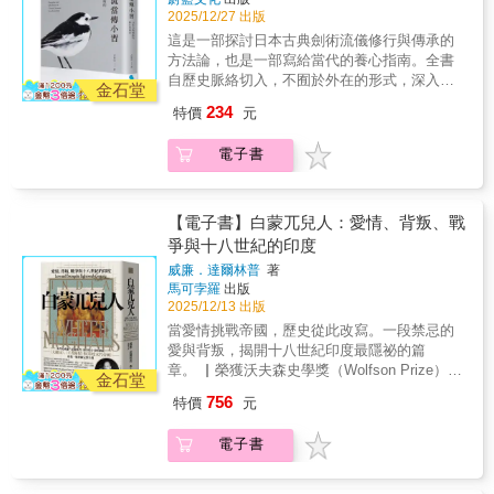
史長河。• 突出「交流」視角，深挖和平與衝突
反覆試探的百年軌跡。跨越清帝國、中華民國
織，推動了社會秩序的重塑。這些人物或因叛
2025/12/27 出版
中的文化碰撞。• 匯聚現代亞洲史研究權威，打
（北洋政府、國民政府）與中華人民共和國，
亂、或因詩歌、或因傳教、或因王權建制，而
這是一部探討日本古典劍術流儀修行與傳承的
造精緻的評傳與分析。歷史不僅僅是故事，而
中國的法治主義究竟是如何一步步地發展而來
成為時代的見證者與開創者。《亞洲人物史》
方法論，也是一部寫給當代的養心指南。全書
是對人性的深刻關照。開啟您對亞洲文明的全
的。與此同時，中國又是如何與亦師亦敵的日
第三卷揭示的，是當代社會架構的起源。從東
自歷史脈絡切入，不囿於外在的形式，深入新
新理解。【亞洲人物史】全套共12冊，2025年2
本彼此互動。 中國踏上立憲之路，所要面
金石堂
亞到中亞、南亞與東南亞，這些人物的生命軌
當流的內在哲學與倫理思辨，揭示其修行如何
月起陸續上市：1. 神話世界與古代帝國〔神話
對的是個人與社會、國家關係的重構。在缺乏
234
特價
元
跡展示了人類共同的渴望：安穩的生活、受到
以「構、形、工、理」為主軸，穩步鍛鍊一顆
—6世紀〕2. 世界宗教圈的誕生與群雄割據的東
憲政傳統的土地上，中國只能「摸著石頭過
尊重的存在。他們站在歷史的交會點上，作為
平穩而透澈的心。如果你想學習劍術，卻在尋
亞〔2—7世紀〕3. 歐亞大陸的東西兩帝國〔6—
河」的方式，探求一條可能的道路。「憲政」
電子書
跨越空間、時間與階層的「境界人」，為我們
找一種能轉化日常、涵養身心的方法，那麼本
11世紀〕4. 文化的成熟與武人的崛起〔10—13
因此成為現代中國無可迴避的核心課題。二十
理解亞洲與世界的生成提供了關鍵的視角。
書正是為你而寫。從古典智慧到當代生活的養
世紀〕5. 蒙古帝國統一歐亞大陸〔12—14世
世紀以來的歷代中國政府，無不致力於立憲，
【本卷主要人物】武則天／玄奘／元曉／道慈
心指南本書是來自傳統的邀請，也是面向當代
紀〕6. 後蒙古時代的大陸與海洋〔14—17世
然而這條崎嶇難行的憲政之路，從清末到民
／松贊干布／暾欲谷／安祿山／杜甫／黃巢／
的提案。它不是單純的劍術教材，而是一部關
【電子書】白蒙兀兒人：愛情、背叛、戰
紀〕7. 近世帝國的繁榮與歐洲〔16—18世紀〕
國，再到共和國，卻由於在內外交迫的困難局
珊闍耶／夏連特拉／闍耶跋摩二世／馬蒙／耶
於自我鍛鍊與思維提升的指南。透過古典劍術
8. 亞洲型態的完成〔17—19世紀〕9. 激盪的國
爭與十八世紀的印度
面與黨國體系的影響之下，一路走來是舉步維
律阿保機／王建叢書特色：• 跨越地域，從東亞
的智慧，你可以培養一顆平穩而透澈的心，提
家建設〔19—20世紀〕10. 民族解放之夢〔19
艱、躊躇難行的。即使到了今日，中國大陸、
威廉．達爾林普
著
到西亞，涵蓋整個亞洲的歷史長河。• 突出「交
升洞察與判斷的能力，以更加穩健的步伐，走
—20世紀〕11. 走出世界大戰的慘禍〔19—20
臺灣與香港三個憲政空間各自發展，但「憲政
馬可孛羅
出版
流」視角，深挖和平與衝突中的文化碰撞。• 匯
入更加完整的現實之中。【新當流的核心價
世紀〕12. 邁向亞洲世紀〔20—21世紀〕
之路是否已到終點」仍然沒有答案。要理解未
2025/12/13 出版
聚現代亞洲史研究權威，打造精緻的評傳與分
值】「新當流」育孕自日本古代至中世，在自
來，就得先看清過去留下的深刻傷痕與努
當愛情挑戰帝國，歷史從此改寫。一段禁忌的
析。歷史不僅僅是故事，而是對人性的深刻關
然與歷史交織的複雜系統中，歷代修行者不斷
力。 二十世紀初，中日兩國的知識分
愛與背叛，揭開十八世紀印度最隱祕的篇
照。開啟您對亞洲文明的全新理解。【亞洲人
探索，淬鍊出清晰的洞見與活潑的智慧。新當
子、外交官與媒體如何透過留學、外交、報導
章。 ▏榮獲沃夫森史學獎（Wolfson Prize）▏
物史】全套共12冊，2025年2月起陸續上市：1.
流並不依附於「武士」、「正宗」或「實戰」
金石堂
等途徑，建構對彼此的認知。其中既有對現代
榮獲蘇格蘭年度圖書獎▏Amazon 4.5顆星高分
神話世界與古代帝國〔神話—6世紀〕2. 世界宗
等意識形態，而是回到最根本問題：一個人如
756
特價
元
化的期待，也有來自利益與文明觀差異的誤解
評價▏收錄逾60幅精緻彩圖 一部瑰麗、迷人且
教圈的誕生與群雄割據的東亞〔2—7世紀〕3.
何透過良善的動機規訓自身、提升自我涵養。
與輕蔑。值得注意的是，日本對中國的看法，
重要的著作……既是壯闊場景的織錦，亦是動
歐亞大陸的東西兩帝國〔6—11世紀〕4. 文化的
新當流特別強調對於暴力的反思，重視智慧而
電子書
始終與其內部「共和」進程的混亂與反覆緊密
人情詩。威廉•達爾林普筆下的殖民地戀曲，將
成熟與武人的崛起〔10—13世紀〕5. 蒙古帝國
不倚恃勇武，渴望藉由清楚明澈的心，掙脫對
掛鉤。辛亥革命後的政局動盪，在許多日本人
徹底改寫我們對英屬印度的認知。——米蘭達•
統一歐亞大陸〔12—14世紀〕6. 後蒙古時代的
於暴力的依賴與迷信，遠離相互加害的惡性循
眼中，成為中國「不具備成為現代國家能力」
西摩《星期日泰晤士報》 十八世紀的印度海得
大陸與海洋〔14—17世紀〕7. 近世帝國的繁榮