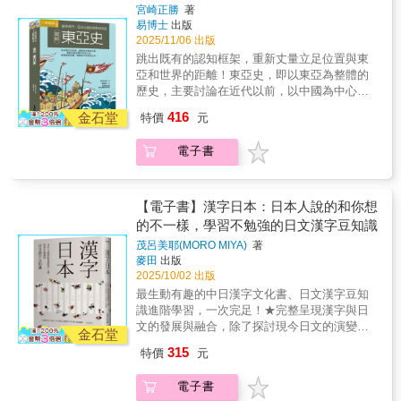
到一九五八六月，塞西格冒著被當成英國間諜
轉化為「中華」的主人？又是如何在面臨衝擊
勢，本持全然相左意見的知識分子，會如何接
宮崎正勝
著
民，轉瞬成為屈辱的戰敗國降民，以至於他們
的危險，數度隻身深入伊拉克南部的沼澤區，
下，採取創新的因應之道？當清朝的改革失去
易博士
出版
受並回應國家的種種激進作為？這批知識分子
不得不面對另一次思想上的「轉向」。作者同
成為第一個既有意願、又有機會成為沼民的外
了既有的多元包容，這個王朝又是怎樣走向滅
2025/11/06 出版
的決定是：撤回過往一切激進主張，轉而支持
時選取了一九四五至一九八○年間戰後日本大眾
人。 他與沼民共同生活，用矛叉魚、吃沾
亡？
天皇制。時人稱之為知識分子的「轉
跳出既有的認知框架，重新丈量立足位置與東
俗民文化中的漫畫、流行歌曲、電視劇等元
了灰塵的麵包、喝水牛奶，也加入他們的打獵
向」。 此番極端的例子，不僅代表日本人
亞和世界的距離！東亞史，即以東亞為整體的
素，書寫成別具一格的作品，作為整個日本思
行列。這些阿拉伯部族所居住的，是迥然不同
在戰時的思想轉變，也代表日本自明治維新以
歷史，主要討論在近代以前，以中國為中心形
想史系列的完結篇。
的「沙漠」，他們身處一片水世界中，以大蘆
來所傳入的現代思潮，盡皆沉淪於軍國主義的
成的相對獨立且封閉的文化圈。偌大的亞洲大
416
葦搭建浮島和錯綜複雜的水上建築，並在還不
金石堂
特價
元
意識型態之下。在這個思想撕裂的關鍵點上，
陸上，每個文化以不同的速度成長發展，透過
會走路前，便學會了划獨木舟。 塞西格是
鶴見俊輔追索「鎖國」、「國體」、「大亞細
戰爭、貿易以及文化交流，發展較快的漢文化
沼民口中的「醫生」，在能力所及的範圍內，
電子書
亞」等概念，揭示日本知識分子面對國家時的
強勢影響周邊區域，但時而又屈服於擁有強大
為沼民們解決身體上的病痛，甚至為他們行神
思想弱點，並藉此省思日本自此踏上軍國主義
武力的遊牧民族，在時間、空間縱橫軸的變化
聖的「割禮」；他也是沼民的朋友，無論他的
道路的歷史。 隨後在《戰後日本大眾文化
下，與周邊各區域國家彼此國力消長變動，進
「酋長舟」划到哪裡，總有熱忱的「客房」主
史1945-1980》中，鶴見俊輔描繪了日本戰敗、
而推展出不同的互動關係，形成特殊的架構與
【電子書】漢字日本：日本人說的和你想
人等著他；他更是沼民的家人，他為四位舟童
受美國實質占領的時期。這對日本人而言，可
脈絡。
的不一樣，學習不勉強的日文漢字豆知識
準備聘金、談婚約，甚至捲入「血仇」的糾紛
謂前所未有的巨大衝擊，從無比自豪的皇國臣
中…… 而這一切純粹是為了「自娛」，為
茂呂美耶(MORO MIYA)
著
民，轉瞬成為屈辱的戰敗國降民，以至於他們
麥田
出版
了再次擁抱他所喜愛的阿拉伯人，為了了解一
不得不面對另一次思想上的「轉向」。作者同
2025/10/02 出版
種即將消逝的生活方式，也為了體驗沼地裡大
時選取了一九四五至一九八○年間戰後日本大眾
地的另一種風貌。 塞西格在書中寫道：
最生動有趣的中日漢字文化書、日文漢字豆知
俗民文化中的漫畫、流行歌曲、電視劇等元
「首度造訪沼民的情景始終在我腦海縈繞：火
識進階學習，一次完足！★完整呈現漢字與日
素，書寫成別具一格的作品，作為整個日本思
光照在側臉上、雁群大鳴大放、鴨子爭先恐後
文的發展與融合，除了探討現今日文的演變
想史系列的完結篇。
金石堂
地搶食、男孩在黑暗中唱著歌、划舟緩緩划下
史，更展露漢字使用的多重面貌。★列舉可能
315
特價
元
水道、夕陽在蘆葦燃燒所彌漫的濃煙中依稀露
造成誤解的漢字用語，幫助讀者了解常用漢字
出緋紅色……這是一個時間彷彿靜止的世界，
的背後意涵與實際應用。你知道「經濟」、
電子書
渾然不知引擎為何物。再次地，我體會到內心
「社會」、「哲學」、「人權」、「解放」、