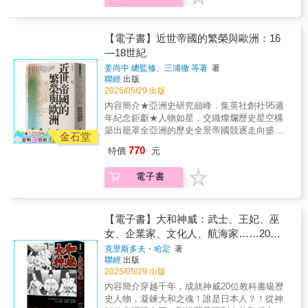
預交織下的社會裂解與重組的歷程。本書不僅
與世界觀在此融合，凝聚書業、大學與外語學
精神聖潔和前瞻思維的強大國家，在這裡，沒
革浪潮下掙扎求存，殖民統治與近代化的矛盾
提供歷史深度，更對當代中東政治與記憶敘事
習機構扎根於此。神田神保町究竟有何獨特之
有什麼是不可能的。 在這一千五百年的時光
激發民族意識覺醒，各地人民在不同處境下，
的形成具高度啟發性，是理解現代中東起源不
處，能夠成為堪比「世界遺產」的知識匯聚
裡，引領穆斯林世界的是一個個令人印象深刻
探索通往解放、獨立與自由的道路。從革命志
【電子書】近世帝國的繁榮與歐洲：16
可或缺之作。──包修平，暨南國際大學歷史系
地？書中作者考察神保町從幕末到現代的史地
的王朝——巴格達的阿巴斯朝、大馬士革和哥
士到女性運動先驅，從民族獨立領袖到文學思
—18世紀
助理教授引人入勝且具有權威性，敘述有力，
變遷，一窺異國文化和日本精神在神保町的碰
多華的伍麥亞朝、法斯的馬林朝、君士坦丁堡
想家，各地人民不僅對抗外來殖民統治，也在
充滿了新的啟示，本書對一八六○年大馬士革大
撞與流動，企圖完整描繪神保町文藝社會樣
姜尚中 總監修、三浦徹 等著
著
的歐斯曼朝、印度的蒙兀兒朝和伊斯法罕的薩
階級、性別、宗教與知識體系上展開抗爭。在
屠殺提供了精彩的描述–此事件如今雖然被忽
聯經
出版
貌。除了書業之外，亦論及明治、大正時期劇
法維朝；還有歷史上最具領袖魅力的一些領導
朝鮮，有人積極投身獨立運動，也有人選擇調
視，但對於現代中東的創建至關重要。——賽
2025/05/29 出版
場與電影院在神田區域的蓬勃發展，因中國留
者——從開羅的薩拉丁、撒馬爾干德威猛的帖
和折衷；在中國，文學與思想界交鋒激盪；在
門．蒙提費歐里，《耶路撒冷三千年》作者在
學生到來而形成中華街，還有「御宅族」給神
內容簡介★亞洲史研究巔峰．集英社創社95週
木兒、卡布勒的詩人君主巴布爾，到杜拜難以
蒙古與阿富汗，政治與軍事變革塑造新國家；
傑出的歷史學家和故事大師尤金．羅根的筆
保町古書街帶來的重大轉變等，都是過去研究
年紀念鉅獻★人物如星，交織燦爛歷史星空構
壓制的瑪克圖姆家族。 本書描寫了這些偉大的
在阿拉伯與印度，憲政運動與女性解放並行推
下，一八六○年在大馬士革發生的社群暴力事
神保町較少觸及的面向，饒富趣味。 本書為二
築出籠罩全亞洲的歷史全景帝國競逐走向盛
王朝和它們在伊斯蘭歷史中高峰時刻的首都，
進。本書描繪了亞洲如何在壓迫中尋找生機，
金石堂
件，立即讓人想起鄂圖曼帝國已經消失的世
〇一〇年至二〇一六年，鹿島茂教授於《筑
世、統御廣土眾民、東西文化交流新頁《亞洲
將伊斯蘭歷史上的決定性時刻精彩地串連起
如何在西方主導的知識體系中重建自身的歷史
770
特價
元
界，也預示著撕裂今日中東的社群暴力的不祥
摩》雜誌共七十回的連載集結，可說是值得所
人物史》第七卷進入十六至十八世紀，這是一
來，記錄了這個文明的盛世繁華，並關注伊斯
話語。本書不僅探討獨立運動與民族抗爭，也
預兆。——瑪格蕾特．麥克米蘭，《戰爭：暴
有愛書人珍藏的重磅之作，也是瞭解近代日本
個帝國興衰、知識變革與文化交流激盪的時
蘭世界在今日的持續變化。
關注那些選擇不同道路的人們。透過這些人物
電子書
力、衝突與動盪如何形塑人類與社會》作者這
文化史的必讀之書。〈有斐閣〉「有斐閣一開
代。此時，鄂圖曼帝國、薩法維帝國與蒙兀兒
的故事，重構亞洲歷史，呈現「民族解放之
本書因其無可挑剔的學術研究、扣人心弦的敘
始是扮演『學生銀行』的舊書店，等這些學生
帝國在西亞與南亞霸權崛起，明清更迭改變東
夢」的多重樣貌，並深思壓迫與自主、傳統與
述以及吸引閱讀的寫作脫穎而出。這裡有大量
出了社會，開始寫作後，有斐閣又以出版社的
亞政治格局，日本從統一、擴張進入「鎖國」
變革之間的複雜關係。【本卷主要人物】尹致
新材料，不僅使事件變得生動，而且還導致對
身分陪伴這些學生，日後的岩波書店等也群起
體制，朝鮮在戰爭與學術發展間尋找自身定
【電子書】大和神威：武士、王妃、巫
昊／金瑪利亞／李載裕／魯迅／張愛玲／林獻
現代阿拉伯歷史上最重大事件之一的新評估。
效法這種模式。因此，在神保町書店的『某種
位，而東南亞各國則在海洋貿易與歐洲殖民影
女、企業家、文化人、航海家……20位
堂／卡蒂妮／卡瑪拉德維・查托帕迪亞／奧爾
羅根採用了法語、鄂圖曼時期的土耳其語和阿
走向』上，有斐閣可謂領頭羊一般的存在。」
響下經歷變遷。本書收錄影響此一時代的政治
佳・列別傑娃／阿卜杜勒希德・易卜拉欣／多
教科書級日本歷史人物，如何粹鍊出當世
克里斯多夫・哈定
著
拉伯語的原始資料，凸顯了本書出色的效果。
〈轉為經銷商的東京堂〉「據說每當外地的書
統治者、宗教領袖與思想家，如以伊斯蘭神祕
斯特・穆罕默德／哲布尊丹巴呼圖克圖八世／
聯經
出版
大和之魂
這是位傑出歷史學家所寫的一本非凡的書。
店店員來東京採購書籍時，博文館的業務人員
主義教團教主之姿立國的伊斯邁爾一世、力挽
薩德・扎格盧勒／瑪拉克・希夫尼・納西夫／
2025/05/29 出版
——阿維．施萊姆，The Iron Wall作者
山本留次都會將對方帶來東京堂，推薦對方在
狂瀾擊退日軍的朝鮮名將李舜臣、自覺知識分
後藤新平／夏目漱石／柳田國男／與謝野晶子
內容簡介穿越千年，成就神威20位教科書級歷
此採購博文館以外的書籍、雜誌。透過東京堂
子責任的黃宗羲，以及飄洋過海來到東方的耶
叢書特色：• 跨越地域，從東亞到西亞，涵蓋整
史人物，凝鍊大和之魂！誰是日本人？！從神
與博文館的攜手合作，東京堂順利成為其他出
穌會傳教士。他們在動盪與變革的世界中，或