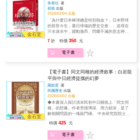
活於海洋周邊的人們，難免會在海上遭遇變
朱宥任
著
和十五年），日本舉國歡騰慶祝「皇紀二千六
故，漂流到鄰國。十七到十九世紀的東亞諸
前衛
出版
百年」，全國上下沉浸在熱鬧的祭典氛圍中。
國，透過漂流民無償遣返制度，使漂流到異國
2026/02/04 出版
在這歷史交會的時刻，一位來自臺北大稻埕的
的子民，得以安然重返故土。各國民間因海難
「為什麼日本棒球總是特別熱血？」日本野球
商人──蔡海坪（蔡桑），隨「臺灣總督府專賣
而產生的接觸與救助，成為維持著各國基層社
的前世今生，臺日球魂的歷史交會……追尋在
局煙草內地視察團」踏上了為期一個月的東瀛
會的連結。書中通過漂流到朝鮮的薩摩藩武士
汗水淚水中，躍動激昂、閃耀不滅的意志神魂
紀行 。這本罕見的「スタンプ蒐集日記」，是
金石堂
安田義方與擔任朝鮮通信使譯官的金弘祖所留
一段民族熱血轟出的棒球傳奇，正式Play
蔡桑留給後世最驚豔的時光禮物。他是非凡的
350
7
折
特價
元
下的第一手記錄，帶我們切入當時日朝間擁有
Ball！⚾︎棒球如何傳入日本？誰把Baseball翻譯
集章旅人，將旅途中的點滴仔細封存，手帳中
共同文化語言者之間的交流。然而，隨著十九
成「野球」？⚾︎日本最早成立的「職棒隊伍」
不僅蓋滿了各式印記，更貼入了行李吊牌、觀
電子書
世紀的到來，世界局勢劇變，日本國內「尊王
是哪一支？⚾︎奧義！「切支丹伴天連式魔球」
光門票、報紙剪報，甚至是餐廳的菜單。藏品
攘夷」思想高漲，這種相對穩定的關係開始出
的祕密……⚾︎打球打到差點暴動？早稻田與慶
之外，本書另輔以詳盡的歷史背景導讀與視察
現裂痕。作者將視角轉向幕末的「征韓論」思
應熱戰傳奇⚾︎野球瘋過頭！「野球害毒論」正
團解說。它不只是一部個人蒐集日記，更是見
潮，分析了其如何從一種應對西方威脅的國防
反大辯論⚾︎只花四個月建成的「甲子園」為何
【電子書】同文同種的經濟敘事：白岩龍
證日治時期臺灣商人跨海視察的珍貴史料。翻
策略，逐漸演變為一種內在的國族擴張慾望。
成為高校野球聖地？⚾︎日本野球的發展，竟然
平與中日經濟提攜的幻夢
開本書，您將與蔡桑一同穿越八十五年的時
明治維新後，日本踏上富國強兵的現代化道
和鐵路事業有關？⚾︎「野球王」貝比魯斯v.s.澤
空，重回戰前昭和的日本，細細品味這趟夢幻
羅皓星
著
路，過去那種夾雜著好奇與部分尊重的朝鮮
村榮治的世紀對戰⚾︎悲痛鎮魂……二戰後的日
的摩登紀行。★各界好評推薦★工頭堅｜知名
民國歷史
出版
觀，迅速被一種建立在文明開化論與社會達爾
本野球如何重生？日本野球的起源眾說紛紜，
日本歷史旅遊YouTuber旅行長王可樂｜王可樂
2026/02/02 出版
文主義之上的蔑視感所取代。朝鮮被描繪成一
大致可追溯至1870年代「美國教師教導學生打
日語創辦人呂紹理｜國立臺灣大學歷史學系教
◆本書深入探討清末民初中日關係上「同文同
個停滯、落後、需要被日本「指導」和「保
棒球」的共同記憶。但有趣的是，日本野球的
授蔡錦堂｜臺灣師範大學臺灣史研究所兼任教
種」的想像。作者旁搜博採、用力頗深，是了
護」的對象。最後，本書闡述「鮮人」這種語
發展，似乎一開始就註定走上與美國不同的道
授簡嫚書｜演員鍾淑敏｜中央研究院臺灣史研
解相關問題的一塊敲門磚。 中央研究院院士──
詞如何在政治、社會、文化等各個層面被系統
路──特重品格、追求鍛鍊、強調榮譽，形成抗
金石堂
究所研究員兼所長
王汎森 ◆本書可為重新解讀中、日兩國錯綜複
性地建構與傳播，並由一般性稱謂轉變為歧視
拒追求商業利益的精神性格。是什麼樣的時代
425
特價
元
雜關係所反映出的利用與反利用、對抗與妥
性稱謂。揭示這種被建構出來的蔑視觀，如何
背景和文化脈絡，讓「熱血」成為日本野球的
協、時而和諧時而相忤的各種矛盾情勢變遷，
替日本併吞朝鮮提供了思想上的正當性，也為
代名詞，培養出風靡全球的超級球員？臺灣棒
電子書
提供不同視野的觀察，對於研究戰前中日關
後來的殖民統治埋下了深刻的禍根。這不僅僅
球又如何受到日本野球的影響成為「國球」？