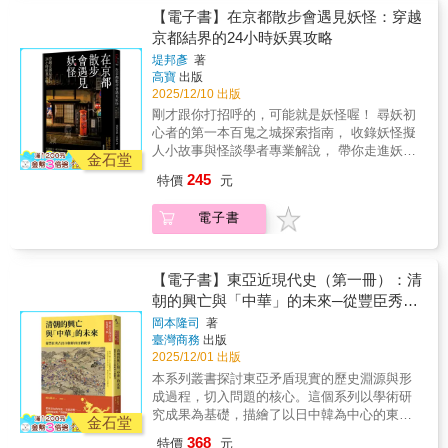
環。其修行著重於內在心智與品格的陶冶，讓
的證據，這不僅影響了輿論，更深刻塑造了之
拉巴，一段跨越文化與宗教的禁忌愛情正在展
【電子書】在京都散步會遇見妖怪：穿越
與歐洲〔16—18世紀〕8. 亞洲型態的完成〔17
每個人都能擁有一顆平穩而透澈的心。【融貫
後數十年日本的對華政策。 在中國現代史
開。英國駐海得拉巴代表詹姆斯・阿基里斯・
—19世紀〕9. 激盪的國家建設〔19—20世紀〕
京都結界的24小時妖異攻略
外在技藝與內在心智】新當流的修行不僅是技
中，談論到中日關係，往往聚焦於彼此的對立
科克派翠克，在宮廷裡邂逅了首相的孫女海
10. 民族解放之夢〔19—20世紀〕11. 走出世界
藝的傳承，更是哲學思辨的鍛鍊。書中以
堤邦彥
著
與戰爭上。在這種敘事的角度下，對於雙方通
兒・妮莎。他深深愛上她，不惜皈依伊斯蘭
大戰的慘禍〔19—20世紀〕12. 邁向亞洲世紀
「構、形、工、理」四事，解讀「型」與「稽
高寶
出版
常以失敗告終的「共存」嘗試，便往往遭到忽
教，甚至成為對抗東印度公司的雙重間諜。這
〔20—21世紀〕
古」的真義，為讀者完整呈現一道完整的學習
2025/12/10 出版
視。「共存」之所以難以成功，其根本原因在
段愛情故事，交織著宮廷陰謀、後宮政治、宗
歷程：先從身體和技藝著手，逐步涵養心智，
剛才跟你打招呼的，可能就是妖怪喔！ 尋妖初
於，雙方的「共存」基礎極不穩固。日本的
教爭議與家族衝突。然而，它並非孤立的傳
再從心智的轉化出發，引導並深化技藝。在物
心者的第一本百鬼之城探索指南， 收錄妖怪擬
「共存」往往帶有支配與控制的色彩；而中國
奇，而是「白蒙兀兒」現象的一部分——那些
質與精神的交互作用中持續累積、革新，以此
人小故事與怪談學者專業解說， 帶你走進妖怪
方面，任何與日本的合作，都極易在民族主義
身穿印度服飾、採納當地習俗的歐洲人，挑戰
金石堂
領會融貫外在技藝與內在心智的自在智慧。本
生活的裡京都 ★附贈京都妖怪地圖，讓你第一
高漲與「共和」正當性的爭論中，被貼上「賣
了殖民秩序的界線，令東印度公司尷尬不已。
245
特價
元
書適合對日本劍術文化感興趣的讀者，也適合
次追妖就上手★ 通往魔界的入口，就在人來人
國」的標籤。 奠定現代中國與日本關係的
在《白蒙兀兒人》一書中，威廉・達爾林普重
追求自我成長的人。它提醒我們：修行的價值
往的路旁。 誕生千年女妖的古井，就在隔壁的
歷史中，中日戰爭是雙方爭執的高峰，並深刻
建了英國駐海得拉巴宮廷公使詹姆斯・阿基里
電子書
在於真誠面對自身，對自己保有耐心與信心，
社區靜巷裡。 家門外面的小石碑，可能就是某
形塑戰後東亞外交格局。這場戰爭不僅是武力
斯・科克派翠克的非凡故事。他不顧傳統，迎
讓自己逐步成長、變得堅強。這就是新當流修
個妖怪休息的地方， 京都的妖怪故事，和人們
的正面衝突，更包含在全面對立下仍持續進行
娶了海得拉巴首相的孫女海兒・妮莎，甚至皈
行的本真。【「當傳小習」的精神】如果你對
的日常生活就是如此緊密相連。 因為害尖銳物
的交涉與溝通。事實證明，即便在最黑暗的時
依伊斯蘭教。這段婚姻在宮廷鬥爭、後宮政治
曖昧模糊的刻板印象感到疑惑，又或對徒具形
品而放棄針灸師職業的酒吞童子， 逐漸走出心
【電子書】東亞近現代史（第一冊）：清
代，中日之間仍未徹底斷絕聯繫。戰爭本身也
與宗教衝突的背景下展開，揭示了跨文化交流
式的外在展現無法滿足，那麼就要從最根本的
碎的女高中生橋姬， 今天，妖怪們依然和普通
深刻地改變了中國的「共和」進程，最終促使
朝的興亡與「中華」的未來─從豐臣秀吉
與個人抉擇之間錯綜複雜的張力。達爾林普更
理解著手。作者結合自身修行與教學經驗，將
人如你我一樣，在京都努力平凡地生活著。 帶
中國共產黨的勝出，從而也決定性地改變了戰
進一步將故事置於「白蒙兀兒」現象的廣闊脈
出兵朝鮮到日俄戰爭
岡本隆司
著
古典劍術智慧轉化為當代語言，清楚呈現新當
著這本書到京都散步吧， 或許你也會在下一個
後日中關係的格局。 中國追求「共和」的
絡中，勾勒出那些採納印度服飾、語言與習俗
臺灣商務
出版
流在現實生活中的應用價值。在日本傳統文化
轉角遇到傳說中的妖怪喔！ 本書蒐羅了22種今
內部奮鬥，是理解近代日中關係中最重要、也
的歐洲人，如何動搖了殖民統治所欲維持的種
2025/12/01 出版
中，「小習」一詞意指「入門教材」，含括所
天依然在京都生活著的妖怪，融合了現代元素
最被忽略的變數。日本的對華政策的每一次轉
族與權力界線。像「印度教徒史都華」與帶著
本系列叢書探討東亞矛盾現實的歷史淵源與形
需的先備知識與方法論，既能夠提供學習的架
與古老傳說的奇妙生活，一起來看看現代化的
向，無論是提攜、干預，還是侵略，都源於其
十三位印度妻子乘象散步的大衛・奧克特洛尼
成過程，切入問題的核心。這個系列以學術研
構和步驟，也最能夠體現一門流儀的哲學起
妖怪們如何在京都走跳。
對「中國將成為什麼樣的國家」的想像。而中
爵士，便是這種文化融合的鮮活代表。透過大
究成果為基礎，描繪了以日中韓為中心的東亞
點。而「當傳」一詞則表示，本書僅是一家之
金石堂
國內部的政治鬥爭，也往往利用對日關係作為
量未曾翻譯的波斯文、烏爾都文與英文檔案，
衝突與和解歷史的核心。 這是本叢書的第
言，既不具有代表他人發言的資格，也不欲建
爭奪正當性的工具。於是，「對立」與「共
368
特價
元
本書揭露了一段被歷史忽略的愛情、背叛與文