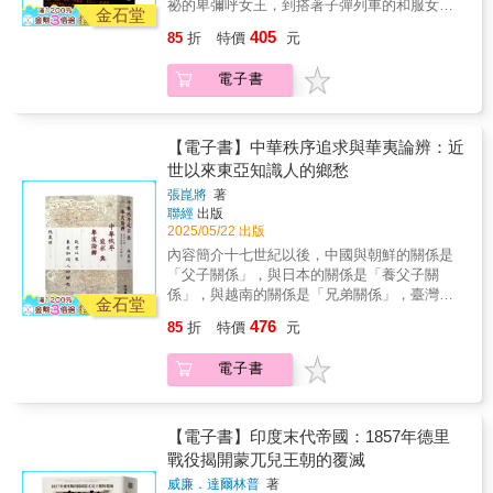
個亞洲的歷史長河。• 突出「交流」視角，深挖
祕的卑彌呼女王，到搭著子彈列車的和服女
版社的經銷商，一口氣拓展銷售通路。」〈一
開疆拓土，或魄力變革，或開創思想，形塑了
金石堂
和平與衝突中的文化碰撞。• 匯聚現代亞洲史研
孩，日本這個國家充滿著隱晦又曖昧的氛圍
誠堂的舊書教育〉「一誠堂是『舊書店學校』
亞洲歷史的重要篇章。這是個帝國競爭與文化
405
85
折
特價
元
究權威，打造精緻的評傳與分析。歷史不僅僅
——禪意與科技共存，傳統與未來並行。令國
的原因之一，是出於初代店主酒井宇吉允許店
交融的時代，草原與農耕文明持續對抗，貿易
是故事，而是對人性的深刻關照。開啟您對亞
人自傲、令外人著迷。但日本的文化是如何形
員在神田地區獨立開業的寬容方針，然而光是
與戰爭交織出複雜的世界網絡，學術與宗教思
電子書
洲文明的全新理解。
成？《大和神威》用20位傳奇人物的生命故
這樣或許還無法孕育出這麼豐富的人材。要成
想亦在東西交流中發展。這些人物的行動與思
事，講述著橫貫千年，既精彩又刺激的大和建
為『舊書店學校』，就得進行『舊書教育』。
想，不僅改變了當時的世界，也影響了今日亞
構史。這不是教科書，是歷史的角色設定集！
而一誠堂正是一所對店員們進行了『舊書教
洲的文化與歷史進程。【本卷主要人物】阿拔
從操縱人心想像的巫女王卑彌呼，到開啟近代
【電子書】中華秩序追求與華夷論辨：近
育』的機構。」〈神保町的大火與岩波書店〉
斯一世／蘇萊曼一世／卡蒂普・切萊比／阿克
經濟奇蹟的澀澤榮一；從親手寫下《源氏物
世以來東亞知識人的鄉愁
「岩波茂雄緊急取消了原本計畫好的夏季旅
巴／沙勿略／織田信長／豐臣秀吉／德川家康
語》的宮廷才女紫式部，到讓漫畫變成世界語
行，在七月二十九日這天辭去神田高等女學校
／李舜臣／光海君／李滉（李退溪）／李珥
張崑將
著
言的手塚治虫。他們跨越時代，身分多元，有
教職，參加退職送別會。接著他立刻前往舊書
（李栗谷）／鄭氏一族（鄭成功等）／康熙帝
聯經
出版
帝王將相，也有革命家、僧侶、藝術家、外交
市，買進裝滿一整個人力拖車的舊書，在八月
／黃宗羲／達賴喇嘛六世／良淵王叢書特色：•
2025/05/22 出版
官、女詩人。無論身處何時，他們都是變革的
五日正式開業。店名取為『岩波書店』是因為
跨越地域，從東亞到西亞，涵蓋整個亞洲的歷
內容簡介十七世紀以後，中國與朝鮮的關係是
象徵，有人提筆，有人執劍，有人提供了思想
夫人表示『不希望世人只知道店名而不知道店
史長河。• 突出「交流」視角，深挖和平與衝突
「父子關係」，與日本的關係是「養父子關
底蘊。各式各樣的大小人物，共同形塑出現代
主是誰』。」
中的文化碰撞。• 匯聚現代亞洲史研究權威，打
係」，與越南的關係是「兄弟關係」，臺灣孤
日本。在世界問出「何謂日本」的現在——我
金石堂
造精緻的評傳與分析。歷史不僅僅是故事，而
懸海外，發展出獨特的「遺民關係」型的中華
們用歷史作答這是一部寫給現在的日本，也寫
476
85
折
特價
元
是對人性的深刻關照。開啟您對亞洲文明的全
意識。 《中華秩序追求與華夷論辨：近世以來
給正在尋找自己文化定位的我們。從歷史裡讀
新理解。
東亞知識人的鄉愁》嘗試提煉出一個簡要關
出力量，從人物中找到共鳴。不論你是日史
電子書
係，說明17世紀以後東亞知識人圍繞在中華秩
控、文化迷，這本書都會讓你重新認識那個既
序上的複雜關係，依其地理遠近或屏障的難易
熟悉又陌生的「日本人」。
程度，以及政治、文化的吸收深淺，分成了數
種關係。 本書分上下兩篇，含緒論共計12章，
【電子書】印度末代帝國：1857年德里
【上篇】分析近世知識人追求中華秩序的四種
戰役揭開蒙兀兒王朝的覆滅
關係類型，是作為宏觀的整體視野，來看待東
威廉．達爾林普
著
亞區域的發展趨勢，【下篇】則以比較微觀的