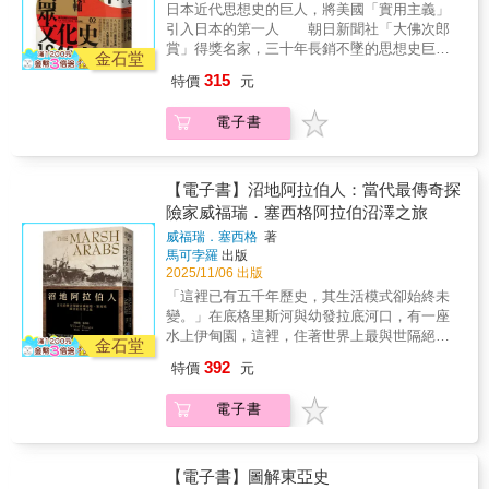
長的統治期間，在不同族群區域採取不同方式
日本近代思想史的巨人，將美國「實用主義」
然，如同原地翻筋斗，故稱之為「空翻」。一
的統治。即使到了雍正時代，清朝也提出與明
引入日本的第一人 朝日新聞社「大佛次郎
個人的想法何以會產生一百八十度的改變呢？
朝的永樂皇帝一樣提出了「華夷一家」的說
賞」得獎名家，三十年長銷不墜的思想史巨
又或者說，人在什麼樣的情況下，會出現一百
金石堂
詞，但兩者在內容上卻完全相反。永樂皇帝的
作 作家、資深譯者邱振瑞 專文導讀
八十度、令人匪夷所思的「轉向」呢？「轉
315
特價
元
華夷一家以區分華、夷為基點，而雍正皇帝則
全面討論一九三一至一九八〇年間，日本知識
向」一詞，正是本書的核心概念。鶴見俊輔選
重視「一家」，而不再區分華、夷，使清朝徹
分子如何面對時代所帶來的巨變與衝擊
取了一九三一年中日戰爭爆發，直至一九四五
電子書
底成為「中華」。然而，重新建構出來的全新
──深入了解日本思想底蘊必讀之作 《戰爭
年日本戰敗這十四年間日本知識分子在精神
華夷秩序，雖然讓清朝得以轉化為「華」，不
時期日本精神史1931-1945》與《戰後日本大眾
（思想）上的「轉向」，作為認識近代日本深
過當新的「夷」出現時，華夷之辯的老傳統就
文化史1945-1980》是鶴見俊輔於一九七九年九
層文化的切入點。 一九三一至一九四五年
又再度復活。 隨著清帝國統治圈的擴大，
月至一九八○年四月，在加拿大蒙特婁麥基爾大
【電子書】沼地阿拉伯人：當代最傳奇探
間，日本政府受軍國主義者把持，面對如此局
在不同世界採取不同統治方針的統治手段，也
學的講課紀錄，後整理成書出版，至今仍是長
險家威福瑞．塞西格阿拉伯沼澤之旅
勢，本持全然相左意見的知識分子，會如何接
逐漸受到挑戰，特別當清朝所建構的新華夷秩
銷不墜的思想史佳作。 一九九九年，作家
受並回應國家的種種激進作為？這批知識分子
威福瑞．塞西格
著
序在十九世紀末面臨自西方的挑戰時，整個東
大江健三郎出版《空翻》一書，描述日本兩位
的決定是：撤回過往一切激進主張，轉而支持
馬可孛羅
出版
亞都受到強烈的衝擊。在西方各國相繼前來，
重要的宗教領袖，一夕之間推翻了自己所傳布
天皇制。時人稱之為知識分子的「轉
2025/11/06 出版
並展現出它們的船堅炮利下，由西方傳入，以
的所有信仰。而當此宣言一出，信眾一陣譁
向」。 此番極端的例子，不僅代表日本人
「這裡已有五千年歷史，其生活模式卻始終未
「民族」為基礎的概念，遂強烈地衝擊著仰賴
然，如同原地翻筋斗，故稱之為「空翻」。一
在戰時的思想轉變，也代表日本自明治維新以
變。」在底格里斯河與幼發拉底河口，有一座
多元建構的清朝。為了在西方的壓力下尋求因
個人的想法何以會產生一百八十度的改變呢？
來所傳入的現代思潮，盡皆沉淪於軍國主義的
水上伊甸園，這裡，住著世界上最與世隔絕的
應之道，清朝捨棄原本的多元體制，轉而建構
又或者說，人在什麼樣的情況下，會出現一百
金石堂
意識型態之下。在這個思想撕裂的關鍵點上，
民族，沼地阿拉伯人 「……首度造訪沼民的情
一元體制。然而，放棄多元統治的結果，反而
八十度、令人匪夷所思的「轉向」呢？「轉
392
特價
元
鶴見俊輔追索「鎖國」、「國體」、「大亞細
景始終在我腦海縈繞：火光照在側臉上、雁群
讓通過此種制度而得以共存的各個族群，產生
向」一詞，正是本書的核心概念。鶴見俊輔選
亞」等概念，揭示日本知識分子面對國家時的
大鳴大放、鴨子爭先恐後地搶食、男孩在黑暗
離心力，最終在帝國衰亡的過程中，紛紛尋求
取了一九三一年中日戰爭爆發，直至一九四五
電子書
思想弱點，並藉此省思日本自此踏上軍國主義
中唱著歌、划舟緩緩划下水道、夕陽在蘆葦燃
自主。 本書詳細敘述清朝的興亡並深入分
年日本戰敗這十四年間日本知識分子在精神
道路的歷史。 隨後在《戰後日本大眾文化
燒所彌漫的濃煙中依稀露出緋紅色……這是一
析。我們從中可以讀到，清朝是如何從一個蕞
（思想）上的「轉向」，作為認識近代日本深
史1945-1980》中，鶴見俊輔描繪了日本戰敗、
個時間彷彿靜止的世界。」____威福瑞‧塞西
爾的漁獵民族，逐步轉變為稱霸東亞的龐大帝
層文化的切入點。 一九三一至一九四五年
受美國實質占領的時期。這對日本人而言，可
格 除了一九五七年外，從一年九五一年底
【電子書】圖解東亞史
國？清朝是如何將自身作為「蠻夷」的身分，
間，日本政府受軍國主義者把持，面對如此局
謂前所未有的巨大衝擊，從無比自豪的皇國臣