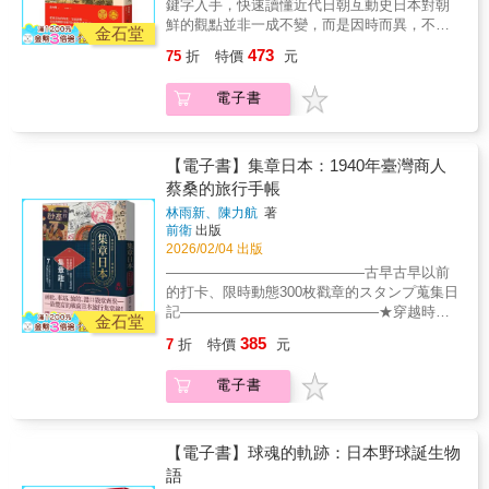
鍵字入手，快速讀懂近代日朝互動史日本對朝
國家的缺憾，並在現實中尋找進步與改善的可
傳承昭和時代的好味道，藉由暖簾會交流心
手中，後又分裂為南北朝，最後由統一日本建
鮮的觀點並非一成不變，而是因時而異，不斷
能性。──沈英杰（PINTU KUMAR，國立台灣
得，希望用料理將町中華這份獨特的文化精神
立室町幕府的足利一族掌握。本書沿著脈絡，
金石堂
重塑。因此本書透過不同的歷史切片，以極其
師範大學東亞學系博士候選人） 正當台灣對於
傳承下去。
帶領讀者走進這段動亂歷史，看見當時人民的
473
75
折
特價
元
細膩且多層次的手法，剖析了從十七世紀江戶
印度移工引入有所質疑之際，本書可以讓我們
生活情境與社會風氣，從大方向的歷史架構到
幕府初期至二十世紀初明治日本殖民朝鮮這段
了解印度的地緣戰略觀，經濟與文化的歷史脈
文化層面的百姓日常，完整具體地呈現平安時
電子書
漫長歲月中，日本人對朝鮮半島及其人民的複
絡與發展。──沈明室（ 國防安全研究院研究
代以後，動盪的鐮倉室町時代如何一步步走向
雜觀感如何形成、演變，乃至最終質變的過
員、淡江大學戰略所兼任副教授） 地理上的接
更加混亂的亂世戰國……
程。自豐臣秀吉侵略朝鮮之後，江戶幕府開始
近，不必然帶來知識上的親近；同在亞洲，也
重建與朝鮮王朝的關係。兩國通過「朝鮮通信
【電子書】集章日本：1940年臺灣商人
不代表我們自然理解印度。舒爾茨帶讀者進入
使」重建外交關係，並摸索著確立兩國的對等
的，正是縮圖之外的印度田野：那裡有社會裂
蔡桑的旅行手帳
外交，從而開啟兩百餘年的和平。作者細緻地
縫的影，也有強權崛起的光。──黃宗鼎（國防
林雨新、陳力航
著
描繪了當時日本人對於通信使一行所展現出
安全研究院副研究員）當世界逐漸將目光轉向
前衛
出版
的，既有對於異國文化的好奇與憧憬，也潛藏
印太區域時，理解印度，已成為認識當代國際
2026/02/04 出版
著基於「神功皇后征韓」等古老傳說而來的優
局勢的重要課題。《印度崛起》透過扎實的田
——————————————古早古早以前
越感。這種看似矛盾的心態，在當時的繪畫、
野觀察與國際視野，細緻分析印度的社會結
的打卡、限時動態300枚戳章的スタンプ蒐集日
文學作品中均有體現。在「元祿竹島事件」
構、外交戰略與地緣政治處境，也揭示其如何
記——————————————★穿越時
中，日朝雙方就鬱陵島（當時日本稱為「竹
金石堂
在全球供應鏈重組中迅速崛起。我曾在印度旅
空，跟著大稻埕的蔡桑同遊日本——集章趣！
島」）漁業權的紛爭，產生對海島歸屬的不同
385
居與學習十二年，深知印度並非僅是一個國
7
折
特價
元
★七公尺長的スタンプ手帳，重回戰前的摩登
認知，也反映出日本國內江戶幕府、對馬藩與
家，而是一個交織著宗教、文明、貧富差距與
時代！★神社、車站、旅館、港口戳章齊聚──
鳥取藩的認知差異。除反映出幕府最終雖為維
歷史張力的複雜世界。本書有助於華文讀者建
電子書
最豐富的戰前日本旅行集章錄！門司 博多 雲仙
持與朝鮮的穩定關係，下達渡航禁令，然而隨
立更立體而真實的印度理解，亦能重新思考亞
熊本 鹿兒島 宮崎 別府 下關 廣島 出雲 天橋立
著現在主權國家對領土的重視，隱伏已久的日
洲未來與世界局勢的變化。──釋覺明 （ 南華
大阪 京都 奈良 伊勢 名古屋 長野 日光 東京 目
韓海上領土之爭，在現代領土概念的催化之
大學宗教學研究所副教授兼所長）
黑雅叙園 淺草 泉岳寺 鐮倉 熱海 神戶 臺灣神
【電子書】球魂的軌跡：日本野球誕生物
下，兩國就海上領土的爭端也因此再次復活，
社【本書案內】蔡さん！何許人也！翻開他的
語
如今獨島／竹島的領土之爭便是種因於此。生
手帳，來場懷舊夢幻的戳章紀行！1940年（昭