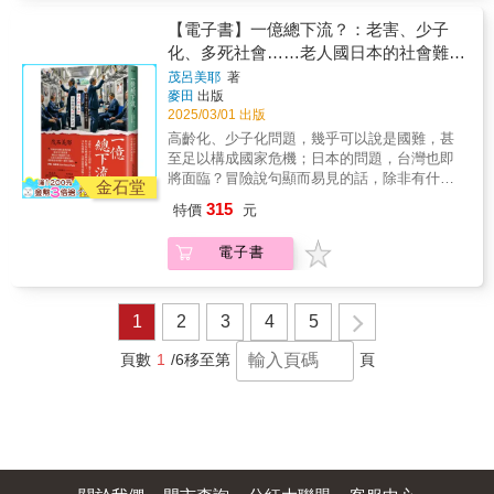
▍東京身為「敗者」的痕跡，仍殘存於今日的
發動叛亂，從而將一場軍事叛亂發展成為十九
街頭巷尾▍歷史的透視法──遠景、中景到近
【電子書】一億總下流？：老害、少子
世紀任何帝國所面臨的最大起義。德里圍城
景，從「敗者」視角探索東京的發展脈絡▍多
化、多死社會……老人國日本的社會難題
戰，是英國統治印度期間的史達林格勒攻防
重角度╳非線性歷史敘事，對東京這座城市的
戰，雙方拚死搏鬥，哪一方都不能退；更是英
與國家危機
茂呂美耶
著
再審視 東京是世界級的巨型都市，財富和
帝國史上最恐怖的事件之一，雙方都有數千人
麥田
出版
人口高度集中於此地，然而它至少被占領過三
喪生。當英國人占領這座城市，並在接續的九
2025/03/01 出版
次──分別是一五九○年的德川幕府、一八六八
十年中控制了次大陸後，數萬名印度人被處
高齡化、少子化問題，幾乎可以說是國難，甚
年的薩長同盟，以及一九四五年的美軍進駐。
決，其中包括札法爾的三個兒子。經過四個月
至足以構成國家危機；日本的問題，台灣也即
若於今日的東京街頭漫步，仔細觀察便會發
的圍困，曾是文化輝煌、文人薈萃的德里，淪
將面臨？冒險說句顯而易見的話，除非有什麼
現，在勝者所描繪的風景中，尚存敗者回憶裡
金石堂
為杳無人煙的廢墟。札法爾被判流放到緬甸，
改變，讓出生率超過死亡率，否則日本終將不
的舊日景色，揭示著歷史的橫截面。 本書
315
特價
元
最後在那裡去世。而他是可追溯至十六世紀的
復存在。這將是全世界的一個巨大損失。——
採用「歷史的透視法」，時而鳥瞰、時而近
蒙兀兒王朝的最後一位統治者。 獲獎無數的歷
伊隆・馬斯克（Elon Reeve Musk）特別推薦
觀，穿梭於不同時空的東京。透過吉見教授紮
電子書
史學家威廉‧達爾林普爾根據開創性的、以前未
——林萬億（臺灣老人學學會創會理事長、臺
實的考察與細膩的筆法，我們將一探交錯堆疊
被發現的烏爾都語和波斯語手稿，對此一決定
灣大學社會工作學系名譽教授）林齊晧（《udn
的歷史層，在全球史觀與家族史觀之間來回勘
性事件過程進行了有力的複述，這些手稿包括
global 轉角國際》主編）徐書慧（臺灣生育改
查，尋找隱藏在東京各處的「敗者」記憶：從
印度目擊者的陳述，以及德里圍城期間法院、
革行動聯盟理事長）畢柳鶯（《斷食善終》作
1
2
3
4
5
繩文人、渡來人與德川幕府的權力更迭、薩長
警察和行政部門的紀錄。《印度末代帝國：
者、衛福部臺中醫院復健科資深教學醫師）
勝利後的擁幕派悲劇，到明治維新流民賭徒的
1857年德里戰役揭開蒙兀兒王朝的覆滅》是一
（依姓氏筆劃排序）●關於本書日本為何會形成
頁數
1
/6
移至第
頁
身影和紡織女工的辛酸等。作者還考察了自身
部啟示性的作品，首次從印度視角呈現德里陷
「多死社會」、「獨居社會」與「孤獨死」的
家族史，體現個人與家庭如何嵌入時代背景，
落，其核心內容既包括札法爾所描繪的耀眼首
現象？日本的「人生百年時代」、「爸爸
亦探討「敗者」在東京的發展過程中，占據了
都，也包括那些悲慘地捲入歷史上最血腥動亂
活」、「遺體飯店」……又是怎麼一回事！一
何種重要位置。 最後則將視野拉遠，藉諸
的個人故事。 這是部令人震驚的血腥十九世紀
九九一年日本泡沫經濟正式崩潰，跨入經濟大
多學者之觀點，談到歷史上的敗者如何被認
印度及末代蒙兀兒王朝統治時期的歷史。 國內
蕭條的時代，緊接著不良債權問題、相繼爆發
識、形塑，以及被占領的東京與後殖民主義的
外專家、媒體一致推薦（按筆畫數排
的證券金融弊案、波斯灣戰爭的經濟付出，以
關係，闡述東京被當作敗者看待的可能性。建
列） Seayu│《即食歷史》部落客、歷史普及作