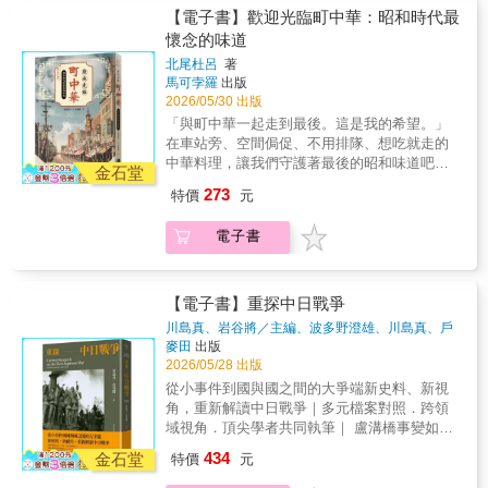
域戰略夥伴。在這樣的新局勢下，印度得以重
美麗的波斯地毯、香氣濃郁的藏紅花料理，或
【電子書】歡迎光臨町中華：昭和時代最
塑自己的談判位置，更靈活地遊走於俄羅斯、
是新聞中時常播報的中東局勢，但在這些既熟
懷念的味道
西方與印太安全架構之間，成了各方亟欲拉攏
悉又遙遠的印象背後，伊朗其實承載著一段橫
的對象。無法解決的深層社會裂痕 另一方
北尾杜呂
著
跨數千年的文明史。從古老的波斯帝國，到今
馬可孛羅
出版
面，印度最大的變數來自它的內部。印度是全
日的伊斯蘭共和國，本書將帶你穿越時間長
2026/05/30 出版
球第二大穆斯林人口所在國，穆斯林人口高達
河，重新認識這個既古老又充滿變動的國度。
兩億，然而印度穆斯林作為「最大的少數族
「與町中華一起走到最後。這是我的希望。」
本書涵蓋了從古代波斯文明到現代伊朗的關鍵
群」，卻在國族敘事的擠壓下，長期承受不安
在車站旁、空間侷促、不用排隊、想吃就走的
歷史階段，揭示這片土地如何在東西方之間扮
全感。同時，種姓制度將歧視包裝成自然與神
中華料理，讓我們守護著最後的昭和味道吧！
演橋樑角色。從阿契美尼德王朝的崛起、亞歷
金石堂
聖秩序，延伸出暴力、屠殺與屈辱勞動等現
什麼都賣、什麼都不奇怪！炒飯炒麵、咖哩
山大東征的衝擊，到伊斯蘭化的轉折、薩法維
273
特價
元
實；此外父權文化與公共空間的不安全，也成
飯、天津飯、炸豬排丼、煎餃配白飯涼麵、沾
王朝建立什葉派國家，再到近現代的革命與國
為現代化道路上的深層阻力。再加上印度在經
麵、豆芽麵、什錦麵、餛飩麵、麻婆豆
際角力，層層交織出伊朗獨特而複雜的歷史脈
電子書
濟上的成長並不等於全民共同提升，貧富差距
腐…… 作者北尾杜呂從學生時代起便頻繁光顧
絡⋯⋯★★穆斯林增加是因為稅金？★★誕生
與教育落差依然是國家韌性的裂縫。這些變數
的那間東京町中華老店，也在屆臨 55 歲那年結
於西元7世紀的奧瑪亞王朝，在伊朗高原推廣伊
若無法解決，印度的崛起就會缺乏穩定的國家
束營業卸下了暖簾。不是難吃、客人太少、或
斯蘭教。當時王朝建立了「非穆斯林者需納
韌性支撐，也很難成為一個真正可被依賴的強
租金太高，而是廚房忙碌的老邁身影，再也忙
【電子書】重探中日戰爭
稅」的法律，人民為了避稅而紛紛入教成為穆
權。不容忽視又難以預測的下一個世界強權
不動了。在老店消失之際，作者北尾杜呂決定
斯林。★★半個天下的「伊斯法罕」？★★伊
川島真、岩谷將／主編、波多野澄雄、川島真、戶
本書作者自一九八〇年代末期開始，反覆造訪
尋訪町中華那些依然存續的滋味，詳實集結這
部良一、森靖夫、平山昇、岩谷將、帶谷俊輔、關
麥田
出版
斯法罕作為薩法維王朝的首都，開設了市場
並長住印度，見證自由化與民族主義並行的變
些陪伴他走過昭和歲月的店家與料理，在新的
智英、黃自進
著
2026/05/28 出版
「巴剎」（Bazaar），成為商業都市。隨著人
化，也試圖拆解這個被西方過度浪漫化、卻早
時代寫成豐足的飲食史。🍜 美國的麵粉可是幫
口遽增，逐漸發展為大城市，其繁榮的景象甚
從小事件到國與國之間的大爭端新史料、新視
已成為新強權的矛盾國家。在本書中，他將從
了大忙啊！戰後日本實施物資管制，基本的
至有「伊斯法罕半天下」的美譽。★★菸草導
角，重新解讀中日戰爭｜多元檔案對照．跨領
社會內部到國際關係，剖析莫迪領導下的印
米、肉、調味料，都要上黑市才買得齊，「吃
致人民群起反抗？★★西元19世紀，菸草買賣
域視角．頂尖學者共同執筆｜ 盧溝橋事變如何
度，帶你看懂這個大國在關鍵時刻如何做出選
飯」也變成了一種奢侈享受。在駐日盟軍總司
在伊朗成長為一大產業。國王意圖將菸草特許
從「小事件」演變為國際事件？閻錫山竊聽電
擇。作為一本近代印度的研究專書，作者提出
434
令的援助下，美國小麥大量進入日本，除了小
金石堂
特價
元
權交給英國，結果引起人民嚴重反彈。這場抗
報中的機密交涉、蔣介石日記裡的執政掙扎。
的重要問題是：印度如何運作？作為夥伴是否
學開始供應麵包，麵粉還可以做成麵條，加上
議運動擴散到伊朗全國，讓國王不得不撤回決
結合中國、日本與國際聯盟的三方脈絡，重新