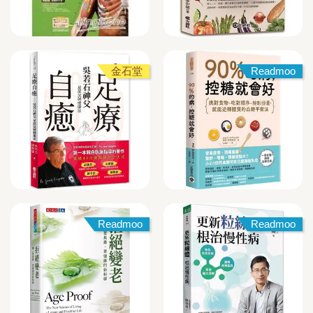
金石堂
Readmoo
Readmoo
Readmoo