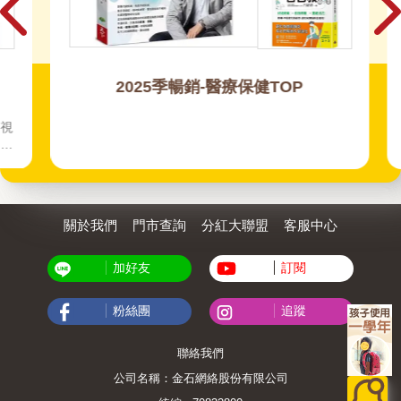
2025季暢銷-醫療保健TOP
視
中
骨
關於我們
門市查詢
分紅大聯盟
客服中心
加好友
訂閱
粉絲團
追蹤
聯絡我們
公司名稱：金石網絡股份有限公司