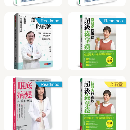
Readmoo
Readmoo
Readmoo
金石堂