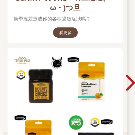
ω・)つ旦
換季溫差造成你的各種過敏症狀嗎？
看更多