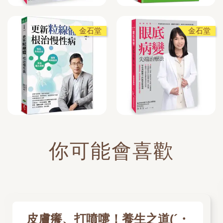
金石堂
金石堂
你可能會喜歡
皮膚癢、打噴嚏！養生之道(´・