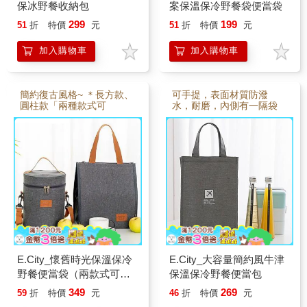
保冰野餐收納包
案保溫保冷野餐袋便當袋
299
199
51
折
特價
元
51
折
特價
元
加入購物車
加入購物車
簡約復古風格~ ＊長方款、
可手提，表面材質防潑
圓柱款「兩種款式可
水，耐磨，內側有一隔袋
選」！
可放小物等
E.City_懷舊時光保溫保冷
E.City_大容量簡約風牛津
野餐便當袋（兩款式可
保溫保冷野餐便當包
選）
349
269
59
折
特價
元
46
折
特價
元