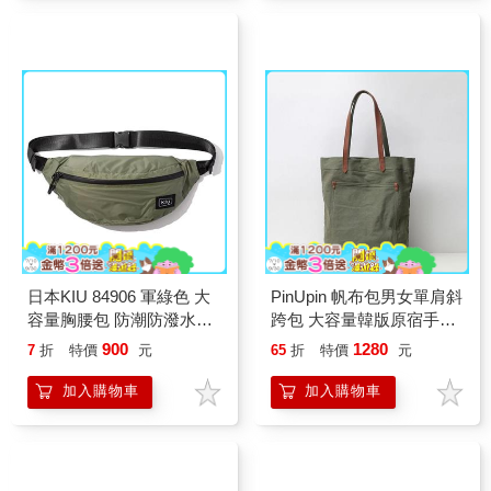
日本KIU 84906 軍綠色 大
PinUpin 帆布包男女單肩斜
容量胸腰包 防潮防潑水
跨包 大容量韓版原宿手提
(男女適用)
包 男簡約百搭 日系托特包
900
1280
7
折
特價
元
65
折
特價
元
(四色)
加入購物車
加入購物車