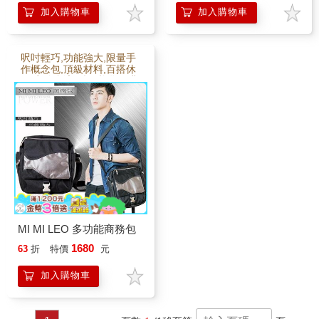
加入購物車
加入購物車
呎吋輕巧,功能強大,限量手
作概念包,頂級材料,百搭休
閒/商務合適,型男必備,經典
包款,創新商設計全球限量
手作包
MI MI LEO 多功能商務包
1680
63
折
特價
元
加入購物車