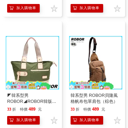
加入購物車
加入購物車
◤韓系型男
韓系型男 ROBOR貝隆風
ROBOR◢ROBOR韓版休
格帆布包單肩包（棕色）
閒百搭中性尼龍側背包旅
489
489
33
折
特價
元
33
折
特價
元
行包（軍綠）
加入購物車
加入購物車