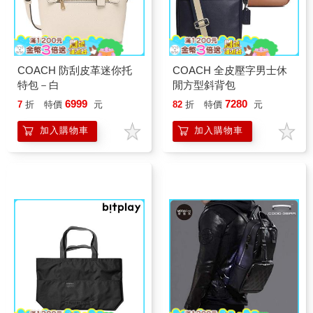
COACH 防刮皮革迷你托
COACH 全皮壓字男士休
特包－白
閒方型斜背包
6999
7280
7
折
特價
元
82
折
特價
元
加入購物車
加入購物車