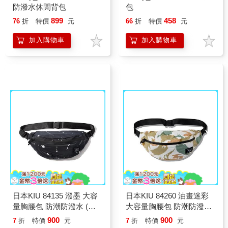
防潑水休閒背包
包
899
458
76
折
特價
元
66
折
特價
元
加入購物車
加入購物車
日本KIU 84135 潑墨 大容
日本KIU 84260 油畫迷彩
量胸腰包 防潮防潑水 (男
大容量胸腰包 防潮防潑水
女適用)
(男女適用)
900
900
7
折
特價
元
7
折
特價
元