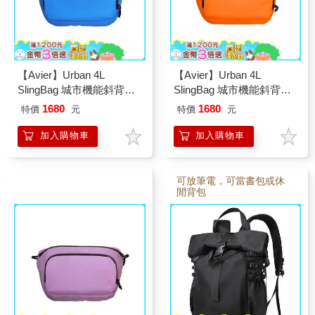
【Avier】Urban 4L
【Avier】Urban 4L
SlingBag 城市機能斜背包
SlingBag 城市機能斜背包
(海洋藍)
(蜜柑橙)
1680
1680
特價
元
特價
元
加入購物車
加入購物車
可放筆電，可當書包或休
閒背包