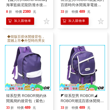
海軍藍銀尼龍防潑水後背
百搭時尚休閒風筆電後背
包(送活動式緊急吹哨)RM-
包（梅紅）
2380
489
8
折
特價
元
33
折
特價
元
24203
加入購物車
加入購物車
◆韓版百搭休閒後背包，
震撼上市◆外型時尚男女
適用，潮流休閒後背包◆
可放13吋筆電、精細車
工，輕便有型◆品味與質
感兼俱，外出逛街遊玩皆
宜
韓系型男 ROBOR簡約休
◤韓系型男 ROBOR◢
閒風簡約後背包（紫色）
ROBOR潮流百搭休閒簡約
後背包（紫色）
489
489
33
折
特價
元
33
折
特價
元