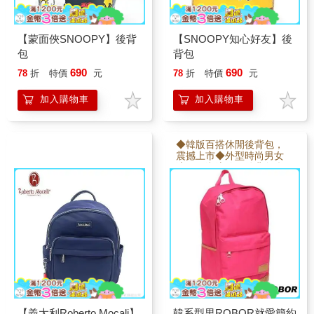
【蒙面俠SNOOPY】後背
【SNOOPY知心好友】後
包
背包
690
690
78
折
特價
元
78
折
特價
元
加入購物車
加入購物車
◆韓版百搭休閒後背包，
震撼上市◆外型時尚男女
適用，潮流休閒後背包◆
可放13吋筆電、精細車
工，輕便有型◆品味與質
感兼俱，外出逛街遊玩皆
宜
【義大利Roberto Mocali】
韓系型男ROBOR就愛簡約