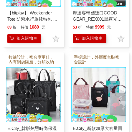
【bitplay】 Weekender
摩達客韓國進口COOD
Tote 防潑水行旅托特包 －
GEAR_REX001黑霧光刀
沙漠黃/暗夜黑
刻紋頂級時尚商務雙邊後
1680
9999
89
折
特價
元
53
折
特價
元
背包電腦包15L/可攜至14
吋筆電/防潑水/人體工學
加入購物車
加入購物車
拉鍊設計，密合度更佳，
手提設計，外層魔鬼貼密
內有網袋隔層，分類收納
合設計
E.City_韓版炫黑時尚保溫
E.City_新款加厚大容量圖