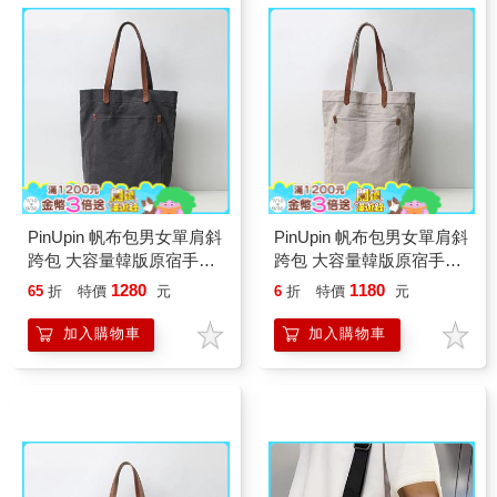
PinUpin 帆布包男女單肩斜
PinUpin 帆布包男女單肩斜
跨包 大容量韓版原宿手提
跨包 大容量韓版原宿手提
包 男簡約百搭 日系托特包
包 男簡約百搭 日系托特包
1280
1180
65
折
特價
元
6
折
特價
元
(四色)
（四色）
加入購物車
加入購物車