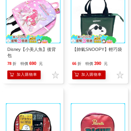
Disney【小美人魚】後背
【帥氣SNOOPY】輕巧袋
包
690
390
78
折
特價
元
66
折
特價
元
加入購物車
加入購物車