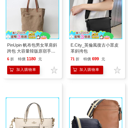
PinUpin 帆布包男女單肩斜
E.City_英倫風復古小眾皮
跨包 大容量韓版原宿手提
革斜挎包
包 男簡約百搭 日系托特包
1180
699
6
折
特價
元
71
折
特價
元
（四色）
加入購物車
加入購物車