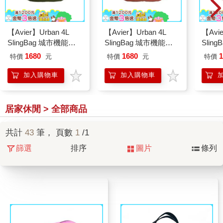
【Avier】Urban 4L
【Avier】Urban 4L
【Avie
SlingBag 城市機能斜
SlingBag 城市機能斜
Slin
背包(森林綠)
背包(焰日橘)
背包(
1680
1680
1
特價
元
特價
元
特價
加入購物車
加入購物車
居家休閒 > 全部商品
共計
43
筆， 頁數
1
/1
篩選
排序
圖片
條列