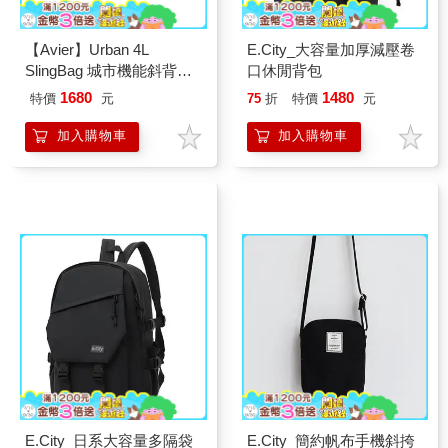
【Avier】Urban 4L
E.City_大容量加厚減壓卷
SlingBag 城市機能斜背包
口休閒背包
(薰衣紫)
1680
1480
特價
元
75
折
特價
元
加入購物車
加入購物車
E.City_日系大容量多隔袋
E.City_簡約帆布手機斜挎