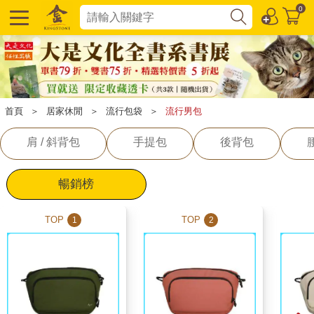
0
首頁
＞
居家休閒
＞
流行包袋
＞
流行男包
肩 / 斜背包
手提包
後背包
腰
暢銷榜
TOP
TOP
1
2