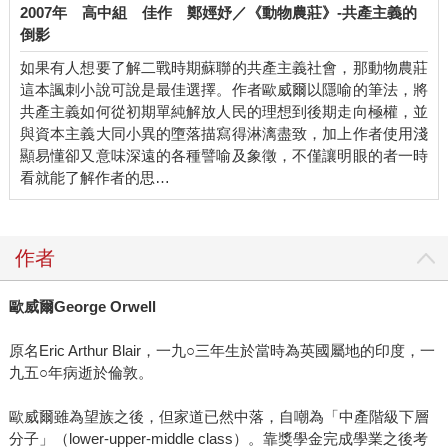
2007年
高中組
佳作
鄭娙妤／《動物農莊》-共產主義的
倒影
如果有人想要了解二戰時期蘇聯的共產主義社會，那動物農莊
這本諷刺小說可說是最佳選擇。作者歐威爾以隱喻的筆法，將
共產主義如何從初期單純解放人民的理想到後期走向極權，並
與資本主義大同小異的墮落描寫得淋漓盡致，加上作者使用淺
顯易懂卻又意味深遠的各種譬喻及象徵，不僅讓明眼的者一時
看就能了解作者的思…
作者
歐威爾George Orwell
原名Eric Arthur Blair，一九○三年生於當時為英國屬地的印度，一
九五○年病逝於倫敦。
歐威爾雖為望族之後，但家道已然中落，自嘲為「中產階級下層
分子」（lower-upper-middle class）。靠獎學金完成學業之後考