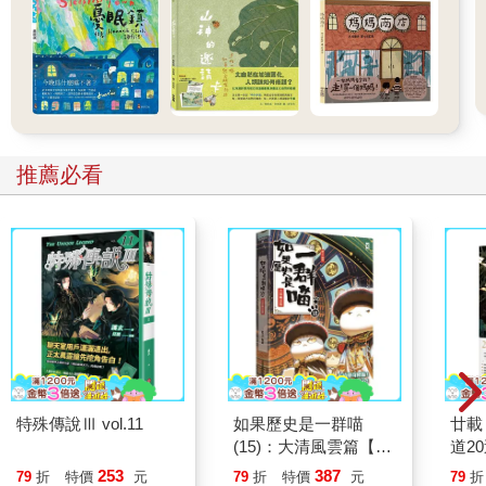
推薦必看
特殊傳說Ⅲ vol.11
如果歷史是一群喵
廿載
(15)：大清風雲篇【萌
道2
貓漫畫學歷史】
253
387
79
折
特價
元
79
折
特價
元
79
折