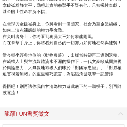
拿破崙粉飾太平，勤懇老實的拳擊手不疑有他，只知犧牲奉獻，
甚至賠上性命在所不惜。
在雪球與拿破崙身上，你將看到一個國家、社會乃至企業組織，
如何上演赤裸齷齪的權力爭奪戰。
在尖叫者身上，你將看到狗腿大王如何攀龍附鳳。
而在拳擊手身上，你將看到自己的一切努力如何地枉然與徒勞！
當今穩坐經典地位的《動物農莊》，出版當時卻再三遭到退稿。
在威權人士與主流媒體滴水不漏的操作下，一代文豪歐威爾無視
於輿論壓力，大無畏地戳破人們昧於「對國家忠誠」、「對威權
迫害視若無睹」的重重精巧謊言，為滔滔濁世敲響一記警鐘——
覺悟吧！別再讓你我自甘淪為權力遊戲底下的一顆棋子，別再隨
波逐流！
龍顏FUN書獎徵文