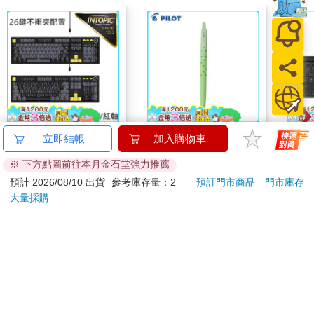
INTOPIC 廣鼎 暮影之
百樂果汁筆0.5 PURE
INT
擊機械鍵盤-青軸/紅軸
聯名 麝香葡萄(限量)
一對
(KBM-112/KBM-113)
(KBT
899
38
特價
元
84
折
特價
元
1199
899
加入購物車
加入購物車
您可能會喜歡