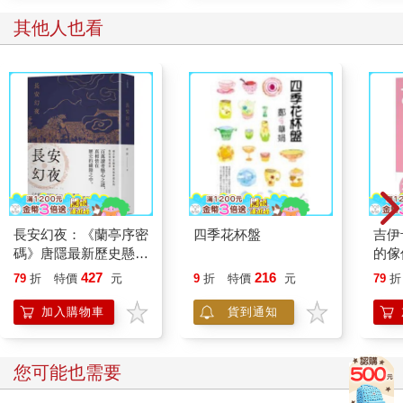
其他人也看
長安幻夜：《蘭亭序密
四季花杯盤
吉伊
碼》唐隱最新歷史懸疑
的傢
鉅作
427
216
79
折
特價
元
9
折
特價
元
79
折
加入購物車
貨到通知
您可能也需要