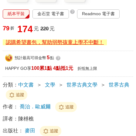
?
紙本平裝
金石堂 電子書
Readmoo 電子書
174
79
折
元
220
元
認購希望書包，幫助弱勢孩童上學不中斷！
5
預計最高可得金幣
點
?
100累1點 4點抵1元
HAPPY GO享
折抵無上限
分類：
中文書
＞
文學
＞
世界古典文學
＞
世界古典
追蹤
作者：
喬治．歐威爾
追蹤
譯者：
陳枻樵
出版社：
麥田
追蹤