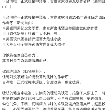
（台灣唯一正式授權中譯版，首度獨家收錄原版作者序〈新聞自
由〉）
※台灣唯一正式授權中譯版，首度獨家收錄1945年遭刪除之原版
作者序〈新聞自由〉
※榮獲雨果紀念文學獎、史密斯書店暨企鵝圖書世紀傑作獎
※《時代雜誌》評選百大不朽小說
※美國現代圖書館評選百大最佳小說
※大英百科全書評選西方世界偉大傑作
你以為在為自己努力，
其實只是在為高層服務而已。
你或許讀過《動物農莊》，
但絕對沒讀過迫於情勢遭到刪除的作者序，
台灣唯一正式授權中譯版，首度收錄，獨家披露。
聰明的豬隻拿破崙，以崇高的理想為號召，推翻了人類主子，所
有動物深以為從此可以自己做主，不再有蹂躪壓榨、弱肉強食、
勾心鬥角。不料，初嚐權力滋味的拿破崙開始整肅異己，趕盡殺
絕，一心鞏固領導地位，維護尊榮享受。能言善道的尖叫者幫著