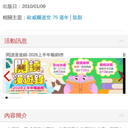
出版日：
2010/01/09
相關主題：
歐威爾逝世 75 週年
龍顏
活動訊息
閱讀漫遊錄-2026上半年暢銷榜
飢
內容簡介