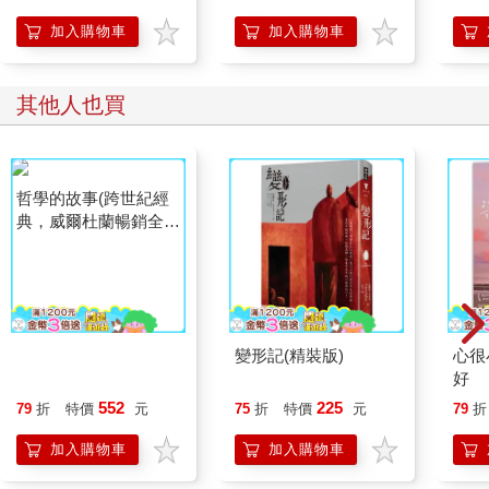
加入購物車
加入購物車
其他人也買
哲學的故事(跨世紀經
變形記(精裝版)
心很
典，威爾杜蘭暢銷全球
好
鉅作)(二版)
552
225
79
折
特價
元
75
折
特價
元
79
折
加入購物車
加入購物車