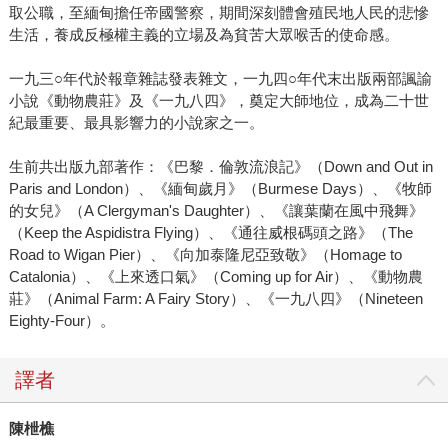
取公職，至緬甸擔任帝國警察，期間深刻體會殖民地人民的悲慘
生活，養成反極權主義的立場及為貧苦大眾喉舌的使命感。
一九三○年代於報章雜誌發表雜文，一九四○年代末出版兩部諷諭
小說《動物農莊》及《一九八四》，奠定大師地位，成為二十世
紀最重要、最具影響力的小說家之一。
生前共出版九部著作：《巴黎．倫敦流浪記》（Down and Out in
Paris and London）、《緬甸歲月》（Burmese Days）、《牧師
的女兒》（A Clergyman's Daughter）、《讓葉蘭在風中飛舞》
（Keep the Aspidistra Flying）、《通往威根碼頭之路》（The
Road to Wigan Pier）、《向加泰隆尼亞致敬》（Homage to
Catalonia）、《上來透口氣》（Coming up for Air）、《動物農
莊》（Animal Farm: A Fairy Story）、《一九八四》（Nineteen
Eighty-Four）。
譯者
陳枻樵