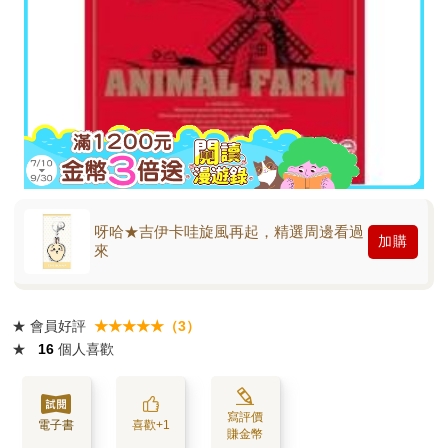
呀哈★吉伊卡哇旋風再起，精選周邊看過
加購
來
★
會員好評
★★★★★（3）
★
16
個人喜歡
寫評價
電子書
喜歡+1
賺金幣