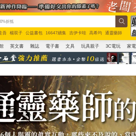
圭吾
楊双子
公益書包
16647續集
吉伊卡哇
高希均
通靈藥師
路邊攤新作
馬斯克
玩具總動員5
超慢跑
館
英文書
雜誌
電子書
文具
玩具親子
3C電玩
家