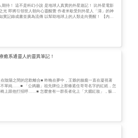
人生。人不是死後才成為靈，而是本質上就是靈。靈不是全知全能的
活周遭，無論是溫情充滿、曲折離奇，或是光怪陸離、恐怖驚人，都
習、成長與進化……重新認識「靈」，你會更理解自己的人生！
的生命滋味。明冥的界線中，遇到的是詭異離奇事件，也是一段段真
實人生的轉折；感受到的是驚懼的奇幻靈異，也是一場場撼動生命的真情！強力推薦李嗣涔 台灣大學榮譽教授黎清源 「鬼故事夜遊團」團長
、地球上的第一個人、平行宇宙&hellip;&hellip;等等的神
有成為人類靈性提升的助力、反而促使人們耽溺於金錢系統和物質世
，如同「濤」告訴米歇的，這本書不是
「心」、讓我們覺醒，去看看周圍發生了什麼！ 書中的一切
，此書並非精心編排的科幻小說，而是他實實在在、眼見為憑的「遊
的讀者來說 書中
療癒系通靈人的靈異筆記！
在陰陽之間的悲歡離合■ 昨晚在夢中，王爺的臉龐一直在凝視著
不單純……■ 「公媽廳」祖先牌位上那條遮住哥哥名字的紅紙，怎
椅上跟他打招呼……■ 怎麼會有一群長者化上「大腮紅妝」，躲在
裡有什麼東西呢？■ 身上的莫名咬痕，是已逝的胖貓回來撒嬌嗎？
物館，除了歷史文物，竟然還有一些四處漂游的「人」……身為療癒
時代！這是生活中到處充滿靈與異的人世間！現實生活裡，每一處走
來考試──原來其中三個人可能是被不明原因給「迷惑」了，整個星
星期一。◆ 下午四點，電扶梯沒人，卻又傳來警示聲音，她們知
一頭啦！」◆ 男主人貼出公告，表示一個月後即將關閉停業。不
消失，連貼上的痕跡都看不到。◆ 鬼撞牆讓我們回到原點，就在
射，兩人定神一看──竟然是一隻小狗！◆ 他才剛將手伸出，忽聞