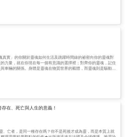
陽明交通大學藥理學研究所，鑽研腦神經生理相關研究， 並取得美
案，經由人與靈的互動，
、被回應。 ．我媽很重男輕女。自從我爸和
&hellip;&hellip;。 ．一閉上眼，我爸跌
獨死在屋裡的婦女，被人發現時身體
先生吃飽後去睡午覺，就再也沒有醒
，我與對方
出靈魂真實」的你關於靈魂如何生活及跳躍時間線的祕密向你的靈魂對
的，自責無法改變過去，請善待自己，也善待逝去的靈魂。 ．對活
正的力量，就在你現在每一個有意識的選擇裡；對齊你的靈魂，記住
見。對靈魂而言，一切早有安排，只是徵兆未曾說出口。 ．海鹽水
員與車輛的關係。身體是靈魂在物質世界的載體，而靈魂則是驅動意
次的感知與探索。Jessica整理她二十年來傾聽的靈魂聲音、觀
靈魂。當人能感受屬於自己的靈魂頻率，才能活出最完整、最強大的
版主／Vincent
體與生活，用腳踏實地的方式，創造屬於你獨一無二的生命時間線。
essica 這本書像是一場靜靜展開的靈魂旅程，語氣溫柔、內容
方。當你在人生中迷了路，這本書就像一盞靈性的燈，靜靜亮著，陪
sica 的第一本書，讓我對離世的靈魂世界有新的認識。而這本書對於靈
考存在、死亡與人生的意義！
著靈魂與身體的連結，我們可以選擇，轉變，並得到靈魂進化，我們
ica 在自序中說的，第一本書探討的是「死門」，而這本書探討的是
界與感受」，卻總是忽略了，靈魂是不滅的。無論是否有肉體的羈
念與思維，從那遙遠的死後，拉回到了生活中的時時刻刻，透過
護靈、亡者，是同一種存在嗎？你不是死後才成為靈，而是本質上就
魂的運作方式，也讓我們更靠近「真正的自己」。 ──鳳凰＆大寶，
入整理靈學科學觀點的鉅作★出版後迅速在法國及全球傳播，唯靈論