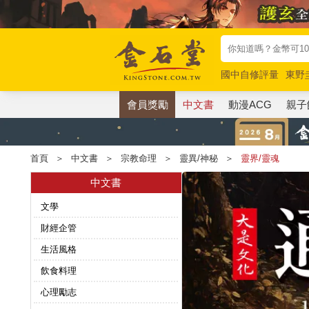
國中自修評量
東野
唯紅花綻放
奧德賽
會員獎勵
中文書
動漫ACG
親子
首頁
＞
中文書
＞
宗教命理
＞
靈異/神秘
＞
靈界/靈魂
中文書
文學
財經企管
生活風格
飲食料理
心理勵志