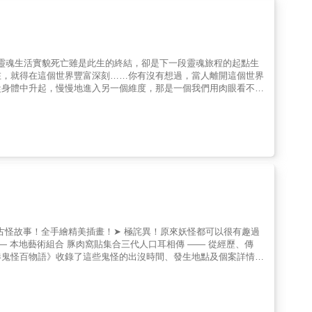
在想：「活著好難。」甚至懷疑自己是不是太脆弱，才會總想放棄，
，小男孩在日記中，完全地呈現出早熟且極其令人信服的筆調描述，
下了記憶、留下了習慣，有時候不小心，就又被拉回去。但這一世，
…全球唯一一本從小孩子的觀點來記錄的真實通靈書！這是小男孩的
得試一試。只要你願意撐住，願意再多走幾步，那些藏在靈魂裡的
、死去的爺爺出現眼前、樹木裡的古老精靈……直到後來，他才知道
這一世，我們不求完美，只求活著跨過去。讓靈魂在這一次，重新長
日記中如實的紀錄下來：‧我一直知道爸爸的肝有問題，因為他的
不少神蹟，但說真的，我有時也會擔心，有些人會過度迷信，以為只
都是金色、粉紅色、藍色、綠色和黃色，美麗的像窗外的彩虹一
見的靈魂生活實貌死亡雖是此生的終結，卻是下一段靈魂旅程的起點生
情變得更嚴重......就像我那位朋友，錯失了治療的黃金時機，
為什麼有很多顏色跟毛茛花一樣黃的圈圈，而媽媽的是藍色圈圈，不
在，就得在這個世界豐富深刻……你有沒有想過，當人離開這個世界
檢查就檢查，該治療就治療，實在沒辦法了，再來找靈學的幫忙也不
看起來很可怕，令我毛骨悚然。‧我們剛喝完茶之後，我看到四個跟
從身體中升起，慢慢地進入另一個維度，那是一個我們用肉眼看不見
麼走，還是要靠自己去決定。祂們會在前方點亮燈、給我們面對困難
是突然間，我看到他坐在我的床尾，他微笑著祝我生日快樂。‧我不
溝通領域耕耘近二十年，在看得見與看不見的世界間搭建一座橋樑，使她
也不一樣了，變得更粉紅。‧我看到雲端上的東西長得好邪惡，就
的祕密探索者，她的生活充滿了各種不可思議。透過她的眼睛，將帶
睜大眼睛，選擇正信的信仰。記住，欺騙他人，讓他人受苦，這種行
別人都看不到！而家庭教師派特摩爾先生的理解與包容，甚而興起了
希望和恐懼，都是每個人可能會有的情感。生活中的每一次相遇和分
牽著鼻子走，活出自己的平安和自在。【神佛都在聆聽】我們也可以
死後的天堂世界其實都不一樣！‧亡靈的狀態其實會受到活在人世間
經歷，將使我們更加珍惜當下，並追尋更有意義的生活。華文
神佛傾訴我們的難過，像是觀世音菩薩、媽祖，都是很好的傾訴對
顏色的輝光。‧人並非不是世界上唯一有靈性生命的存在，在肉眼所
，請求神佛慈悲加持，幫助亡者安息，順利超渡，並引導親人前往更
是累世教導他的高層生命，而他的另一位「兄長」則是位「喇
習的機緣，我與Jessica相遇。我對她所說的靈魂溝通充滿好奇與懷
且這些話在心裡講，不會有人聽見，但神佛卻能感知我們的心聲，為
事，讓自己又陷入了麻煩。‧並非所有的人一擺脫肉身（去世）就能
方法，讓我見識到了一個全新的世界。當得知她會靈魂溝通時，我滿
念。‧任何靈魂或高靈也會受自然法則所約束，不是想要出現便能
或是穿上特別的道袍。事實上她只是平靜地坐在我面前，開始述說一
本日記可愛又幽默，讓讀者情不自禁地向這位敏感的小男孩靠攏。藉
還有我們之間珍貴的互動。更令人驚訝的是，她甚至提到了我從未聽
閱之餘，不自禁地會展現出心領神會的微笑。而生活在令人窒息、墨
次經歷讓我深信靈魂溝通的真實性，也讓我對她的能力感到由衷敬
圖理解他周圍大多數成年人與真理之間的奇怪關係，從中努力建立起
魂溝通，為那些面對死亡或思念離世親人的朋友們提供一個非迷信的
秘古怪故事！全手繪精美插畫！➤ 極詫異！原來妖怪都可以很有趣過
，也使得這本書成了一本激勵人心的書。讓人絕對信服的口吻與筆
與靈魂溝通的結晶，她以科學的精神和真誠的心意，為我們打開一扇
太好的小男孩手筆。
能為大家帶來平靜與力量，不再畏懼死亡，而是以更豁達的心態，去
港鬼怪百物語》收錄了這些鬼怪的出沒時間、發生地點及個案詳情。
界的探索少到不可思議，多半依靠宗教解決。我相信水瓶世紀會逐漸幫
＿＿＿＿＿＿＿＿＿＿＿＿＿＿＿＿＿＿＿＿＿＿＿＿＿＿＿⧆ 科
mhub Ventures合夥人 黃世嘉
雲／03 九龍寨城臘腸飯／04 內河橋馬姐／05 問路旗袍女／ 06 藍
 港 島 圖 鑑 】11 旭龢大廈／12 瀑布灣無臉女鬼／13 華富邨石
8 兵頭花園石獸／19 天台遊樂場／20 銅鑼灣狐仙／21 虎豹別墅孤