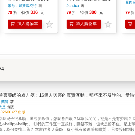
豚肉
思議的真實見聞
筆記
米歇．戴斯馬克特
著
Jessica
著
316
300
79
折
特價
元
79
折
特價
元
79
折
加入購物車
加入購物車
/4
通靈藥師的處方箋：16個人與靈的真實互動，那些來不及說的、當
J 藥師
著
大是
出版
2026/01/27 出版
◎我兒子很孝順，還說要皈依，怎麼會自殺？妳幫我問問，祂是不是有委屈？ 
去&hellip;&hellip;。 ◎我的工作運一直很好，賺錢不難，但就是留不
為何要找上我？ 本書作者 J 藥師，從小就有敏銳感知體質， 只要接觸到較陰的地方或靈體，身體就會反胃或作嘔， 遇到較高振頻或所謂的
，則會一直打哈欠。 大人們因此稱她為「磁場探測器」： 總問她：「這間廟有沒有神」、「這房子乾不乾淨&hellip;&hellip;」。 大學畢業