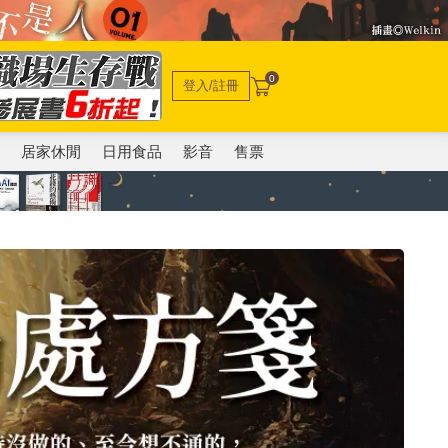
0
登入/註冊
電
居家休閒
日用食品
影音
售票