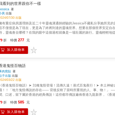
只記得痛苦，它也能記得希望。如果你現在正走在一段很深的黑暗裡，每天都
天賦在其中一一地展現了出來。時而天真，時而富有洞察力，時而有趣又感人
我看到的世界跟你不一樣
請你不要責怪自己，那不是你不夠堅強，也不是你的錯。是靈魂走過的路，留
是通靈界中難得、純真且有趣的真實記錄！在無意間揭開了另一世界的真相…
Jessica
著
我們可以練習，選擇一條不一樣的路，就算腳步很慢、就算中間會痛，還是值
單純日記記錄，他一開始並不知道自己的所見所聞，人體外圍顏色多變的光圈
小異
出版
痛，就會慢慢轉變成新的力量。請記住，能活下來，就是一件很了不起的事。
自己看見的、聽見的、感受到的，竟是另一個不為人知的世界，這些總總他都在
2024/07/30 出版
出希望。【也要神，也要人】我經常在網路上分享前世因果的故事，也見證過
光芒很混濁。‧那天晚上我又看見耶穌了，他站在我的床尾對我微笑。他的光芒
擁有重症病房護理師及近二十年靈魂溝通師經驗的Jessica不藏私分享她所
要虔誠拜神，就能避開所有災難和病痛，結果卻忽視了眼前該處理的問題，反而讓事
樣。‧我看到去世的威利舅舅坐在爸爸的椅子上對我微笑。‧我想知道爸爸頭上
活不僅僅是為了現在，更是為了終將到達的靈魂世界。想要在那個世界安定自
最終留下無法挽回的遺憾。所以大家覺得身體有問題，就是要先去看醫生。該
過有時候當她緊緊抱住我時會變成粉紅色的。‧有一種像是螃蟹的東西跟著她，
時，靈魂會去哪裡？在我的眼中這個過程就像是一場壯麗的旅行。靈魂輕輕地
遲。這就是我常說的：「也要神，也要人。」神明會給我們指引沒錯，但路怎
我童話故事書裡一樣的小精靈，他們盯著我們好一陣子。‧我有點兒想爺爺，於
的世界……──JessicaJessica擁有俗稱「陰陽眼」的特殊能力，在靈魂
勇氣，但人間的力量我們也不能忽略。 病痛不能拖，身體顧好，這才是真正對自己、對家人負責。【信仰路上要清醒辨別】這世上確實有「神
277
知道珍妮怎麼了，但至少我可以想像，因為我有一種感覺，她戀愛了。她的光芒
79
折
特價
元
能夠見證那些關於離別和突然逝去的深刻故事。從重症病房的護理人員到靈界
棍」假借神佛之名騙財，但也有許多正信的廟宇在引導信徒走向善果，大家要
回到床上，然後躲到被子底下……但漸漸地，他知道他所看見的光環、靈魂，
領讀者進入不為人知的靈界一窺究竟。這些靈魂溝通故事裡傳遞的愛、遺憾、
為既違背良心，也損害自身福報，希望大家能在信仰路上清醒辨別，不要被人
共同探討的興致，讓他們突破宗教的束縛與大眾的一般認知，明白到：‧每個人
加入購物車
離，每一個決定和選擇，都在我們的靈魂中留下獨特的印記。通過理解靈魂的
藉由神佛的慈悲，把心中的悲痛都訴說出來。我很推薦大家，可以到大廟，向
親屬的情緒影響。‧人類靈體會依據生命體的不同情況而散發出不同強度、不同
dcast 節目《8靈3研究所》 S所長專文推薦Larry 「靈魂事務所」催眠培訓師呂捷 知名主持人、歷史名師黃世嘉 Dreamhub Ventures合夥人 劉
象，或是自己信任的神明都可以。如果親人是因病離世，也可以向藥師佛祈禱
看不到的層層空間中，其實存在著不同的靈性生命。‧小男孩看到的耶穌，其實
邠如 ETtoday新聞雲《豈有此呂》製作人共同推薦二〇一八年，因為人類圖學
圓滿、安寧的世界。神佛都是很慈悲的，都很願意聆聽眾生的苦難與心聲。而
嘛」。‧人們所說的良知，其實是一種記憶，提醒他們不要重複前世曾做過的錯
疑。雖然科學家無法證實靈魂的存在，但她以科學般嚴謹的態度和實事求是的
我們帶來安慰與力量。只要我們願意，神佛的庇佑與陪伴一直都在。
香港鬼怪百物語
馬上掌握所有關於靈魂的知識，生前原有的信仰和成見都還是保留於心，影響信
懷好奇地請她幫我與已故的奶奶溝通。我原以為靈魂溝通需要一些特殊儀式，
豚肉窩貼
著
夠出現……純真男孩真性情的靈界紀錄，教人嘴角不得不上揚的童真世界！這
些只有我和奶奶知道的細節，例如奶奶女霸主的個性、她愛抽的黃長壽香菸，
點子出版
出版
由這個男孩的敘述與形容，我們對他周圍成年人的各種尷尬和虛偽表現，在翻
過的事，例如奶奶最喜愛的加熱紹興酒，之後我還和家人求證了確有此事。這
2024/03/22 出版
守成規的文化中，尤其面對傳統固執的母親，這個小男孩在這樣的環境裡，試
佩。二〇一九年我們合作成立了「靈魂事務所」工作室，以科學的方式進行靈
《香港鬼怪百物語》➤ 31種鬼怪登場！流傳久遠！港式百鬼夜行！➤ 本土神
自己與上帝和耶穌的關係，並努力維護自己的個性，這些過程都相當讓人感動
管道。這讓我們可以更健康地面對生死，珍惜當下的生活。這本書是她多年來
！！「地方鬼怪傳說的存在—— 背後反映了當時所重視的人、事、物！」 —— 本地藝術組合 豚肉窩貼集合三代人口耳相傳 —— 從經歷、傳
調，我們確信這本日記是來自一個天真、浪漫、易感動、富同情心、身體還不
通向未知世界的門，使我們能更加深刻地理解生命與死亡的意義。希望這本書
聞、口述，留下屬於香港的經典傳說！這些都市傳說遍佈香港九龍新界，《香
迎接每一天的到來。──「靈魂事務所」催眠培訓師 Larry現代人對於死亡世
傳說孰真孰假？一路睇，一路問人聽過未，同家人朋友一齊考究吧！＿＿＿＿＿
585
世界解開這個謎。Jessica的第一手靈界經驗，是獻給新世紀的美麗伴手禮。──Drea
79
折
特價
元
學都無法印證的眼前事實 ⧆【 九 龍 圖 鑑 】01 深水埗殺人𨋢／02 觀音廟蓮花
田水妖／07 藍田彩龍／08 秀茂坪地藏王／09 秀茂坪泥母子／10 金茂坪戲院【 香
加入購物車
棺／14 華富邨UFO／15 薄扶林李靈仙姐／16 薄扶林村舞火龍／17 屈地站／1