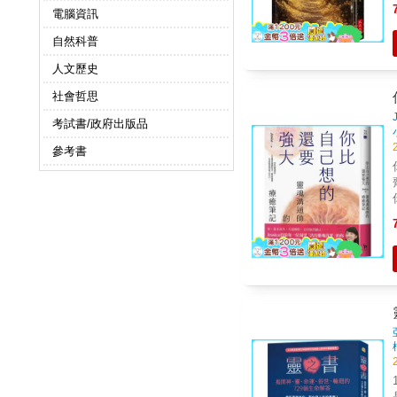
電腦資訊
國
自然科普
稱）。 儘管目
人文歷史
社會哲思
考試書/政府出版品
參考書
無