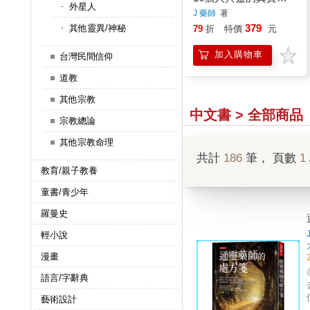
外星人
動，那些來不及說的、
J 藥師
著
當時沒做的、至今想不
379
其他靈異/神秘
79
折
特價
元
通的，未解與無解，通
加入購物車
靈藥師給出處方
台灣民間信仰
道教
其他宗教
中文書 > 全部商品
宗教總論
其他宗教命理
共計
186
筆， 頁數
1
教育/親子教養
童書/青少年
羅曼史
輕小說
漫畫
語言/字辭典
仇，
藝術設計
神佛