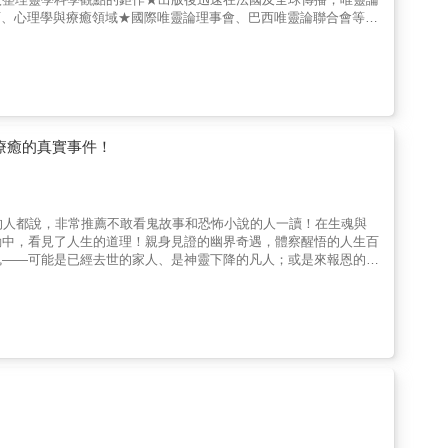
、教育、心理學與療癒領域★國際唯靈論理事會、巴西唯靈論聯合會等靈
s》就是以《靈之書》為靈感所拍攝「神明與靈，是否是同一種存在？」「所有
嗎？」「靈會來參加自己的告別式嗎？」不談神祕見聞、不強調通靈
一度盛行歐洲，許多人沉迷於各種神祕經驗，卻也充斥著混亂、矛盾
」：★從靈、靈界，到社會問題、人生疑惑，設計包山包海的問題★
排除矛盾、缺乏一致性或低層次的內容，整理相對穩定、具一致性
，並將之定義成一門「研究靈魂的本質、起源和命運，以及它們與物
重要的思想家」。《靈之書》最重要的特色之一，就是它不是單一靈
療癒的真實事件！
靈的思想體系」，嘗試理性地說明靈、世界，並回應人生的問題。在
進小籃子，人手持籃子懸於紙上方，由神秘力量帶動書寫，這不很像
同一個存在，還是不同的靈？★如果不可能同時有兩個靈居住在同一
明」的互動深深融入日常生活，從廟宇文化、祖先祭祀，到問事、改
的人都說，非常推薦不敢看鬼故事和恐怖小說的人一讀！在生魂與
地去思考。閱讀《靈之書》，我們可以透過對靈的本質、層級與運作
動中，看見了人生的道理！親身見證的幽界奇遇，體察醒悟的人生百
詮釋。關於靈、轉世與死後世界，你想問的、你以為無解的、你不曾
魂——可能是已經去世的家人、是神靈下降的凡人；或是來報恩的前
29個生命解答》以嚴謹而理性的方式回答人類自古以來最根本的
的怪老頭就會出現，脖子上掛著預測選情結果的看板，而且百分之百
與問答，卡戴克為我們建立一套完整的「靈的宇宙論」，說明靈的層
命歸之時…… 一來到那條河，好朋友就哭說有很像他自己的小男
靈都是同等級，還是有不同的層級？★靈「天生」有好壞之分嗎？★
竟不受控性騷擾女性、約砲已逝好友的妻子，而他日漸憔悴的臉上竟
魂能遇見先祂離世的親朋好友嗎？◆在上一世與下一世之間，靈會是
，正是他那日在殯儀館帶她找到「自己的告別式會場」的老太太。
靈可能有哪些使命？◆是什麼決定靈投胎到哪個世界？◆投抬時，靈
的老爺爺要慫恿他來這個鬼地方？ 遲了半小時，打掃阿姨才幫他
世有可能落入比今生更低的層次嗎？◆靈一離開肉體便會馬上投胎
絕色美女空服員親切殷勤，旅客竟都視而不見，視力實在有夠鈍……
待返回的靈？●靈能感受生前所愛之人對祂的思念嗎？●靈會在祭
！」他只是個在大學裡教書的老師，也是電視新聞幕後製作團隊成
在肉身清醒時彼此交流嗎？●靈魂出竅是去到更高等的世界嗎？●人
看見無形的靈與魂，而且不僅能與無形交流互動，甚至能預知未來！
舞……這些現象中，靈是否扮演著某種角色？●每個人都有守護靈
陷極度恐懼的陰暗幽谷歲月，但因緣際會，也獲得了「另一世界」協
的靈是善靈還是惡靈？ 卡戴克對靈的研究，讓全世界各地對
潮迭起、驚險萬分的氛圍，如實地呈現在每一篇故事中。這是一本描