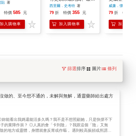
窩貼
著
有、最早的通靈日記
記：親眼見證
西里爾．史考特
著
威廉．懷特、班
特、柿子文化編
300年來靈
585
355
3
特價
元
79
折
特價
元
79
折
特價
最重要的人物
加入購物車
加入購物車
加入購物
篩選
排序
圖片
條列
時沒做的、至今想不通的，未解與無解，通靈藥師給出處方
◎妳能看出我媽還能活多久嗎？我不是不想照顧她，只是快撐不下
住。是上輩子的業障作祟？ ◎人真的會「卡到陰」？我跟這個「陰」又無