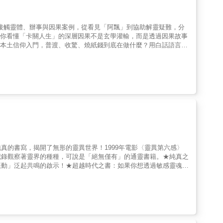
他怒瞪，嚇得他倒退三步，臉色慘白。其實生活中到處都是靈與異，
年來的靈動經驗，有諸多心得要與你分享——●會怕「阿飄」或體
量在外頭拍拍照就好，你的「直覺判斷」非常重要。●不要用你主
親身接觸靈體、辦事與因果案例，從看見「阿飄」到協助解靈疑難，分
不犯「人家」底線，對陽世間的人們幾乎不會有什麼明顯影響，有
帶你看懂「卡關人生」的深層因果不是玄學灌輸，而是透過因果故事
方，不要大聲喧嘩、製造髒污或亂闖亂撞，以免招惹不必要風險，
灣本土信仰入門，普渡、收驚、燒紙錢到底在做什麼？用白話語言解
忌諱這種失格行為。●避開人多空間。很多人有誤解，以為「人多
意義。4.破解傳統迷思，不再被禁忌嚇唬卻也不輕視傳統智慧經期
群聚，特性上反而更喜歡人多的場合。●無論白天黑夜，請避開暗
與誤解。5.給半信半疑的你，一本寫給「看不見但感覺得到」的導
，骨灰還是放在靈骨塔或適當處所為宜，若安置於所居住的家屋
靈異入門到自我釐清，走出一條理解命運與因果的實用路徑。☆☆☆
下室或半地下室的潮濕房間。當入住古堡或百年以上歷史建物，更
問——夢裡，過世的親人忽然回到家門前；現實中，走進某些地方
報名參加探險、試膽或「猛鬼旅行團」，以免屆時帶回一堆「無形
無論怎麼做，人生就是不順。這些「怪感覺」是靈魂真實的訊號，是
守好本心，做好本分，一切便都無由恐怖！
對佛像、佛經生出莫名親近感。童年時，只要靠近某些「怪地方」，
事務，她才逐漸理解民間信仰背後的文化邏輯與能量流動。某次靜坐
，不是迷信，而是理解那些『看不見的因』。」從此，她成為「靈界
這本書談的，不是迷信它不是玄學說教，也不是單純的鬼故事，而是
魂離世後的旅程，以及靈體與神明的存在；• 普渡、收驚、祭祖等
果；• 民間禁忌的重新解讀，幫助你不再盲從，也能理解傳統智
真的書寫，揭開了無形的靈異世界！1999年電影〈靈異第六感〉
輯，也看清自己人生功課的靈學筆記。※信仰除了庇佑，更是心靈的
記錄觀察著靈界的種種，可說是「絕無僅有」的通靈書籍。★純真之
鏡，幫助你分辨什麼該抓緊，什麼該放下。無論前路多漫長或艱難，
振動」泛起共鳴的啟示！★超越時代之書：如果你想透過敏感靈魂的
清自己的心，理解周遭的人事因果，也提醒你什麼該抓、什麼該放。
通靈寶藏之書：書中所提及的靈異現象等均做了標示，原文編著者西
容的節錄，願它們在你心裡留下一點光，給你力量，也給你思考的方
通靈與靈異部分，做了隨文的編後語，進一步說明日記中所遇到的靈
事件，對靈魂來說，那是一條「熟悉的路」。就像我們每個人都有自
小男孩。我說：什麼事，鹽小姐？她說：我發誓，我相信你有通靈
交流。而對曾經自殺過的靈魂來說，如果前世在痛苦中選擇了結束生
，能看見靈光和靈魂，能看見人身上死亡與疾病的顏色，能感應一
人都曾有過。只是有些人懂得求救，有些人選擇隱藏，而有些人，就
良善請通達的家庭教師派特摩爾先生，才知道自己的與眾不同。也自
強。你痛，靈魂會記得，但撐過去，靈魂也會長出新的力量，靈魂不
真理……這本書已成為超自然通靈現象的經典之作，他的超自然通靈