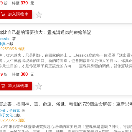
379
79
折
特價
元
後，她取得國考和高考的藥師證照，並在藥局與診所累積實務經驗。 之後進入
自然醫學會（ANMA）專業會員資格。 目前在生技醫療產業擔任顧問，還開了一間藥局， 個案與朋友都稱她為 J 藥師（英文名Justie的簡
加入購物車
前從事的本業很「科學」， 但她體內具備的「靈魂探測器」卻沒有消失， 甚至能透過與某人的對話、照片感應，就能知道此人正在
經歷的痛苦&hellip;&hellip; 或是與已故的靈體交談，幫助在世者解開彼此說不出口的心結。 多年來她協助超過500位個
那些來不及說的、當時沒做的、至今想不通的，未解與無解， 在靈魂即將遠行的一刻，有機會被聽見
我哥走後，我媽中風失能，照顧全落在我身上。 妳能感應到她還能活多久？我不是不孝，只是快撐不下去
你比自己想的還要強大：靈魂溝通師的療癒筆記
得面目全非的畫面便湧上來。 如果當時我沒有懷疑祂亂花錢，早點拿錢給祂治病，祂是不是就不會走？ ．孤
Jessica
著
腫脹發黑、沾滿各種滲出的組織液。 猝死是意外，還是有隱情？是否還留有牽掛，需要誦經與燒紙錢？ ．我
小異
出版
來。我一直想不通為何會發生這種事？ 祂怎麼可以一句話都沒交代&hellip;&hellip;。 ．算命的說我卡到陰！哪有可能？ 就算世上有鬼
2025/08/26 出版
冤無仇，沒道理糾纏我！ 為什麼會找上我？ 面對這些科學無法解釋、情感難以負荷的難題， J 藥師這樣下處方箋： ．孝順不是犧牲自我或被
你，從未迷失，只是剛好，在回家的路上……Jessica寫給每一位渴望「活
迫交換，先照顧好自己，再盡所能給父母最好的照顧。 ．每個靈魂都是來學習
齊，人生就會出現新的出口、新的時間線，也會開啟那個更強大的自己。你真
著的我們，追根究柢可能有意義，但靈魂不需要所有答案。 ．人生最難是說再
你此生目的，才是你這輩子真正該走的方向……靈魂與身體的關係，就像駕駛
淨身、晒太陽，可驅離負能量；愛與慈悲，則是引導靈體轉念的核心。 靈魂處方箋，從來不只是一帖藥、一個方法， 而是一段為特定靈魂量身調
識與生命體驗的核心。靈魂透過身體感受世界，但同時也能超越身體，進行更高層
300
配的歷程&mdash;&mdash; 在理性與感知之間，替痛苦找到出口。 好評推薦 玩命之徒／林尚諾大師兄 協和禮儀社執行長／林鈺恩（默默）
79
折
特價
元
察的能量流動所做的筆記，告訴我們該如何在活著的時候，感受、同步自己的
Podcast節目《靈魂「屁」護所》共同主持人／Jess 「懷疑論者的通靈觀察」粉專
自己。願你放下那些無法再改變的遺憾，願你帶著靈魂的覺知，回到當下的身
加入購物車
Larry，「靈魂事務所」催眠培訓師周金明，城邦（馬新）出版集團總經理 鳳凰&大寶，「宇宙閨密」懷疑論者的通靈觀察同頻推薦（依姓名筆畫
排序）同為靈魂事務所創辦人之一，我們長年陪伴個案穿越潛意識與靈魂的層次。J
深刻，談的是靈魂契約、前世記憶與能量振動，卻總能貼近你心裡最柔軟的地
你回到自己， 也回到愛的方向。 ──Larry，「靈魂事務所」催眠培訓師Jes
靈之書．揭開神、靈、命運、俗世、輪迴的729個生命解答：重新思
魂有更完整的解讀，每個靈魂具有獨立個體性，獨自的靈魂課題，因活著，藉
亞倫．卡戴克
著
比自己想的還要強大！ ──周金明，城邦（馬新）出版集團總經理很喜歡Jess
柿子文化
出版
「生門」。我們對於靈魂世界的想像與探討，往往都著重在「離開肉體後的世
2026/06/25 出版
絆，我們的靈魂在每一刻都在感受、體驗與學習。這本書，將我們的目光、意
170年來影響全球靈學研究與超心理學的重要經典！靈魂就是靈嗎？神明、守
Jessica 豐富的靈魂溝通經驗，用溫柔並堅定的文字，帶你一層層的解析靈
是靈！★解答生命、靈魂、人間、轉世、靈界與宇宙等最根本問題，第一本深