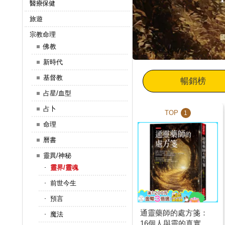
醫療保健
旅遊
宗教命理
佛教
新時代
基督教
暢銷榜
占星/血型
占卜
TOP
1
命理
曆書
靈異/神秘
靈界/靈魂
前世今生
預言
通靈藥師的處方箋：
魔法
16個人與靈的真實互