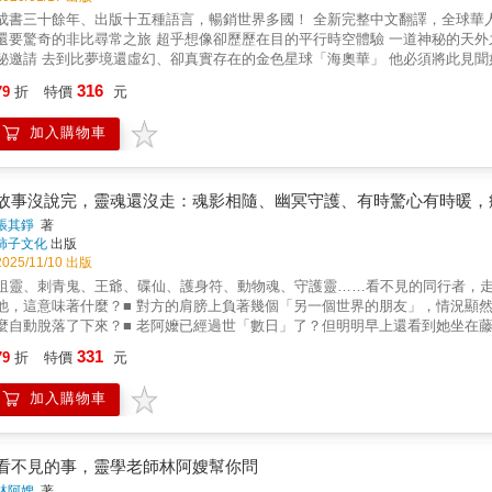
「靈」有不一樣的認識，也提醒我們用新的眼光看存在本身，以及我們自己的
述發生在人世間，人與鬼靈互動的生命故事！每一篇故事皆是真實的，來自生
書三十餘年、出版十五種語言，暢銷世界多國！ 全新完整中文翻譯，全球華人期待！ 這不是科幻小說 是地球人真實的外星遊記！ 比外星電影
存在，而是處於不同發展階段的生命狀態，而每一次現世生命，都能幫助靈學
是要引導你進入無邊無際的靈異世界，去看看真實的種種百樣人生，感受不同
驚奇的非比尋常之旅 超乎想像卻歷歷在目的平行時空體驗 一道神秘的天外之光 即將引領世人朝向心靈醒覺 作者米歇受到外星人「濤」的神
夢境還虛幻、卻真實存在的金色星球「海奧華」 他必須將此見聞如實記錄成書並廣為流傳 以幫助地球上的人類走向覺醒！ 【內容
過作者米歇受外星人「濤」之邀請、遊歷金色星球「海奧華」的親身見證，帶領我們俯瞰綜觀地球的古往今來，不僅揭露了地球史
316
79
折
特價
元
前文明、因果報應、生命輪迴、基督來歷、黃種人起源、地軸變遷、金字塔的來源和用途
秘面紗，更闡明我們雖然身處看似進步的科技文明時代，但這些科學技術卻沒
加入購物車
界裡，從而缺少對生命的深度內省與靈性面向的發展，結果終將不可避免地走向末路&hellip;&hellip;。 然而
為了告訴我們什麼「答案」，也不僅僅是給我們一些啟示，更重要的是──擦亮我們的
倘若不是作者真正身歷其境過，恐怕連他也會當成是夢境；但是誠如米歇所言
記」，若能反覆閱讀至少三遍，那麼心誠之人必能從米歇所捎回的訊息中找到「真相」。 「相信還不夠，你需要知道。」 對細心
故事沒說完，靈魂還沒走：魂影相隨、幽冥守護、有時驚心有時暖，
的每個句子都有可能為之打開嶄新世界！
張其錚
著
柿子文化
出版
2025/11/10 出版
祖靈、刺青鬼、王爺、碟仙、護身符、動物魂、守護靈……看不見的同行者，走
他，這意味著什麼？■ 對方的肩膀上負著幾個「另一個世界的朋友」，情況顯然
麼自動脫落了下來？■ 老阿嬤已經過世「數日」了？但明明早上還看到她坐在藤
陰影下坐著看球賽？■ 這隻烏鴉把一腳抬高成平行，爪尖明確指著另一方向，那
331
79
折
特價
元
■ 在深山遇到鬼打牆，竟有名貴小狗、小貓來帶路？■ 來到舉世聞名的大英博
系通靈人，他看見的、聽到的，你絕對想像不到。這是神靈冥諸界都在變化的
加入購物車
過的風景，每一道遇見的光，都躲在故事裡等我將他們喚醒……◆ 他們竟然沒
期一誤以為還在過星期天，甚至連他們家人全都給「迷」住，根本沒察覺今天是
道應該是「阿姐」回來，又要走了，所以才對著電扶梯喊：「不是這邊，是另外
過貼上後，第二天一早竟不翼而飛！他再寫，再貼，公告同樣在第二天清早完全
看不見的事，靈學老師林阿嫂幫你問
此時，山坡上「滑下」一個會動的奇怪物體，聲響引起我們注意。透過前車燈照
林阿嫂
著