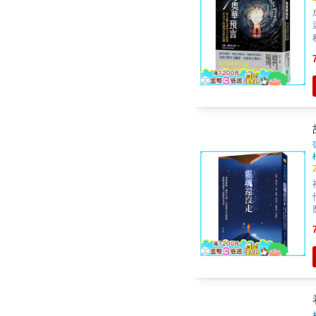
成
還要
秘邀請 去到比
介紹】 書中透