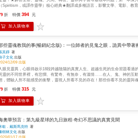
「宇宙閨密」
（Spiritism，或譯作靈學）核心經典★翻譯成多種語言，影響文學、電影
學機構長期推廣的源頭經典★2011巴西電影《O Filme dos Espírito
394
79
折
特價
元
來自神靈的訊息，都值得相信嗎？」「真的能夠靠法術、儀式去控制、驅使靈
能力，而是透過問答建立一套清晰的唯靈論觀點！十九世紀，通靈與靈異現象
加入購物車
的說法，亞倫．卡戴克並未盲目地照單全收，他做了一件十分了不起的「研究
同一個問題，透過不同「靈媒」獲得不同「靈」的回答 ★交叉比對這些回答，
的觀點最後，卡戴克將這些內容編排成一條一條清晰的問答，形成《靈之書》
質世界的關係」的科學，是唯靈論的奠基之作，他也被後世譽為「靈學史上最
那些靈魂教我的事(暢銷紀念版)：一位師者的見鬼之眼，詭異中帶著
媒的觀點，也不是單一某個靈的訊息，而是一套經過整理、篩選與思考後的「
張其錚
著
熟悉的信仰與儀式中，重新認識你所信、所拜、所祈求的神與靈……★把筆插
柿子文化
出版
手轎問事或筆仙？★高等靈會「借名」顯現自身，那神明在各地顯靈護佑，是
2024/12/09 出版
個肉身上，那怎麼還會有「人被附身」這種現象呢？在臺灣，與「靈」與「神
人眼見靈異，心眼得啟示18段跨越陰陽的真實人生、超越生死的生命習題看過
運與各種身心靈靈性儀式，但在這些習以為常中，有不少問題我們卻從未認真
死靈的不同世界裡，有悲憫、有驚奇、有無奈，有溫情……在人、鬼、神的互
的進一步認識，對這些圍繞在我們身邊的儀式、習俗或信仰有更清晰的理解或
態，體驗人所不能感受的衝擊，靈視人所看不見的存在！那些你看不見的靈與
思考過，靈都在此一一解答！ 《靈之書．揭開神、靈、命運、俗世、輪迴的7
世親友；或是有所求的四方陰靈…… 每次選舉開票前四十五天，那個乞丐般
315
提問：生命只有一次嗎？靈魂是什麼？人死後意識會存在嗎？透過清楚的分類
79
折
特價
元
命中！ 他豁出命才從公車下保住了孩子，卻被「預言」他傷好之日，就是孩子
級、轉世的原理、靈界與人間的關係。★靈是什麼？★靈魂就是靈嗎？★所有
孩屍體漂過，他媽媽知道後，竟哭得比他還傷心！ 為愛守身的正直帥大叔，
造物主為什麼允許靈走上歧途？◆靈魂死後是否仍保有原本的個性？◆死後靈
加入購物車
浮現另一張血肉模糊的臉…… 意外被懷念的麵店盛情招待，原來老闆的母親
什麼樣子呢？◆靈會多次轉世為人？轉世為人的次數有限制嗎？◆轉世為人的
荒落的古宅、上不去的二樓、摘頭放在腿上梳髮的美少女，為什麼拿著萊卡相機
魂與肉身是在「哪一刻」結合的？◆為何靈轉世後會忘記前世的事？◆人在來
媽媽把午餐便當送到，但是……他明明是從他媽媽手中接過那個便當的啊！ 
嗎？◆兩個曾經相識相愛的存在，到了來世會相遇並認出彼此嗎？◆靈界如何接
且慢，為什麼玻璃窗上沒有反射出她的身影？「我沒有騙人，我是真的看見了
海奧華預言：第九級星球的九日旅程‧奇幻不思議的真實見聞
祖時回來嗎？●把所有家族成員的骨灰聚集在同一個祖墳有意義嗎？●靈與靈能
員，同時也是配音員、戲劇編劇、漫畫家，但他還有個特殊能力——從小就能
米歇．戴斯馬克特
著
在靈魂出竅時說的話有多少可信度？●進廟就哭、在神尊或神職人員前痙攣、跳
與生俱來的靈異體質，讓他的成長之路一路跌跌撞撞，甚至年少時曾有日日身
橡樹林文化
出版
嗎？ ●守護靈自稱是某位大人物，確實是本人嗎？●向靈求財能成功嗎？應允
助的感恩事蹟，因而造就出與一般人全然不同的人生際遇。這從小到大不離高
2020/01/17 出版