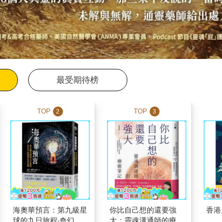
最受期待榜
TOP
TOP
2
3
海奧華預言：第九級星
你比自己想的還要強
香港
球的九日旅程‧奇幻不
大：靈魂溝通師的療癒