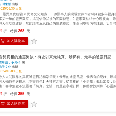
喝令一聲，抬頭張望，只見頭頂前方，兩個手持鍬鏟的礦工模樣形影，正對著
台灣東販
出版
無論好奇也好、能互動也罷，這是個「你越來越看得到」的時代！作者總結數十
2025/09/30 出版
質敏感朋友，對於古寺、古建築、古玩意兒多的場所，如果有「特殊感覺」，盡
1. 靈異真實經驗 × 民俗文化知識，一線辦事人的現場實錄作者林阿嫂多年
觀的常識理解去認定一切，因為神靈與人認知間的距離有可能天差地遠。●只要
享第一線的靈界觀察，揭開信仰背後的民間智慧。2.靈學觀點結合心理視角，
時「人家」還會好心幫忙進行作業，不見得都是來搗蛋的。●到了「人家」的地
與人生功課連結，幫助讀者反思自己的情感模式、生命困境與內在課題。3.台
增添麻煩！特別在某些極具歷史價值的寺院、古建物、王室宮殿這類場所，相當
說民俗儀式背後的靈界邏輯，理解祭祖、普渡、選主神等習俗的真正作用與文化
268
陽氣盛」，那些「阿飄」必不敢靠近，這是錯誤觀念！這個時代，某些負面物質
79
折
特價
元
不能拜拜？雙修可以成佛？作者以靈學視角逐一破解，拆解常見禁忌背後的成因
巷而行，因暗巷易聚陰，實屬不宜。●不管是人或寵物，因為皆有一定「靈性」
讀書本書平衡理性與靈性，適合不盲信、也不排斥靈學與民俗文化的讀者，從
裡，絕對不是好選擇。●選擇旅居或觀光住房，應考慮明亮舒適，不建議住在地
加入購物車
台北子龍廟 誠心推薦☆☆☆隨書附贈「靈願天燈」※你是否也曾有過這樣的疑
務必遵守業主或主人家規矩，不要亂來或惡搞。●勿因好奇或別人慫恿，就逕自
卻莫名頭痛、打嗝，甚至想哭；努力多年，卻總是升遷受阻、感情受挫，好像
朋友」與你「相知相守」一輩子，那可就後悔莫及囉。在此變動劇烈的時代，
累世因果的影響。※從「怪小孩」到靈界翻譯員林阿嫂自小沒有宗教背景，卻
身體就會不舒服，卻常被大人誤認為裝神弄鬼。直到婚後與先生一同協助宮廟
看見真相的通靈男孩：有史以來最純真、最稀有、最早的通靈日記
中，她意外開啟了靈界感知，看見了因果在人生中的痕跡。她領悟到：「靈學
西里爾．史考特
著
翻譯員」，穿梭於人與靈、陰與陽、今生與前世之間，協助人們找到答案。※
柿子文化
出版
一部結合靈學經驗、民俗觀察與心理視角的靈性文化導讀。書中你將看見：• 靈
2024/10/03 出版
儀式，在靈界真實運作的模樣；• 「為什麼我總是不順」背後，可能的心理與因
教人大開眼界的真實通靈日記精彩呈現！最早的通靈日記、最稀有的紀錄、最純
慧。這是一本寫給「雖然看不見卻真切感受到」的人，一本幫助你理解靈界邏
的人物原型與構思【本書特色】★稀有之書：從童稚的「小男孩」觀點出發，
陪伴林阿嫂在書中想跟大家分享：這不只是一本談靈界的書，更是一面心靈之
書：書中無處不流露著「純真」之情，而且在字裡行間，你將會找到和「心靈
神佛與真心的人，始終會在你身邊，陪你走下去。透過書中的文字，你可以看
眼睛來深入了解英國維多利亞時代人們的生活，那麼這本書就是適合你的。★
355
不論路途多漫長或艱難，神佛與真心的人一直都在，陪你走下去。以下書中內
79
折
特價
元
里爾．史考特所作的註解，亦隨文呈現以利讀者閱覽。中文版編者則全面針對
向。【靈魂的慣性】靈魂走過的路，會變成一種「慣性」，因此自殺不是單一
異現象，以供讀者做進一步思考。我的話似乎讓她嚇了一跳，她說：告訴你，
己的習慣，靈魂也是。有些人壓力大會暴吃，有些人會把自己封閉起來不跟人
加入購物車
眼……一個來自英國19世紀維多利亞時代的小男孩，他生來即賦有通靈的能力
命，這一世也很容易出現一樣的念頭。恐懼、絕望、無力……這些情緒，很多
個人的過去和未來。然而，他成了父母眼中的「怪胎」，不斷受挫，直到遇見
直接走到盡頭去了，但反過來說，只要這一世選擇撐過去，靈魂也會變得更堅
此開始，師生兩人在靈學上一起探索通靈的真相、人死後的世界，以及靈修的