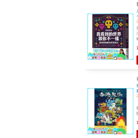
的
Po
癮