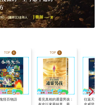
TOP
TOP
TOP
4
5
鬼怪百物語
看見真相的通靈男孩：
往返天堂地獄
有史以來最純真、最稀
史威登堡最精