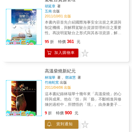
也闡述台灣紡織工業的發展經緯。◎為台灣紡
胡延章
著
織產業在文化、社會、國際經濟與民生工業發
五南
出版
展上，留下顯著卻也具趣味性的紀錄。◎柔性
2011/10/01 出版
描繪台灣紡織達人在創業、經營管理、研發及
本書內容首先介紹國際海事安全法規之來源與
人才培養之經營商道。
制定機構，與解釋駕駛台資源管理科目之重要
性。再說明駕駛台之形式與其各項資源，解釋
各項資源之重要性及如何運用，並循序介紹駕
361
95
折
特價
元
駛台團隊之成員。由於所有駕駛台相關資源之
收集與管理運用，完全是由駕駛台團隊成員擔
加入購物車
任，說明了駕駛台團隊成員之重要性。因此，
對於管理者之組織管理與領導，團隊成員的壓
力與疲勞度管理均有專章介紹與說明。航行計
畫之制定、執行與監測均強調重複檢核之重要
高溫柴燒新紀元
性。此外，船上對內對外的通信，亦應注意其
林瑞華
著 、
鄧淑慧
著
內容重點與簡潔明晰之傳達。電子海圖顯示與
竹南蛇窯
出版
資訊系統為一相當進步與實用之航海儀器，本
2011/04/06 出版
書對於電子海圖之製成、相關規定與使用注意
這本書紀錄林瑞華十幾年來「高溫柴燒」的心
事項亦有詳細說明。引水人在船一章乃強調駕
得與成果。他在「技」與「藝」不斷精進與修
駛台團隊之成員，切不可因為引水人在船而疏
煉的過程中，所體悟的「境」。由身兼妻子、
於航行應注意之事項。船上潛在危機、緊急情
學生、知己好友的淑慧幫忙整理、轉達；旁白
900
況與應變處理部分，本書亦予解說並列出各種
9
折
特價
元
介紹……有一部分的篇幅是由林瑞華自己所
狀況提供參考。在案例研討部分則將實際發生
寫、或是口述學生紀錄。所以這本書有兩個人
之案例提出，檢討原因及說明防範之道。
貨到通知
在說話……本書特色◎全彩印刷，忠實呈現高
溫柴燒的面貌。◎大量圖解說明，讓讀者更易