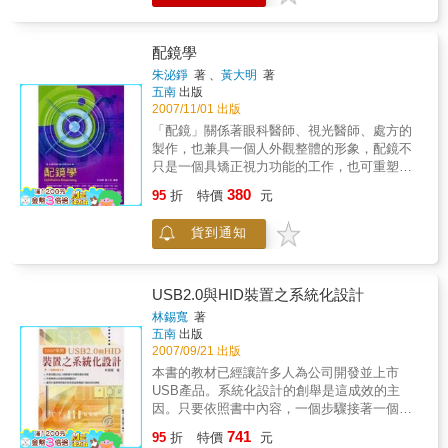
處理美國、日本及俄羅斯既競爭又合作的微妙
工作應可提供參考。 自從我國海岸巡防法公佈
態勢。對於中國未來石油安全與全球石油供應
實施後，海岸巡防署銜命擔負維持我國海域警
議題，本書將根據現有理論架構，提出明確的
衛保安、犯罪偵查、海難搜救、油污防治、航
配鏡學
趨勢預測，便於後繼研究者更有系統地檢驗相
行安全及環境保育等執法要務。謹以美國海岸
朱泌錚
著 、
黃大明
著
關問題。
防衛隊為見賢思齊借鏡，期能為我國海域巡防
五南
出版
及執法等事務規畫，提供建言，審慎研析我國
2007/11/01 出版
現存組織功能問題，或為我國海岸巡防署組織
「配鏡」關係著眼科醫師、視光醫師、處方的
功能規畫參考。 本書提供印度政府所制定的海
製作，也兼具一個人外觀整體的形象，配鏡不
域法，賦予該國家專屬經濟區水域的經驗，介
只是一個具矯正視力功能的工作，也可重塑造
紹其海岸防衛隊的現有組織、海巡艦艇及航空
型，改變形象及情緒，更是美學的表現。 &
380
器等現況，及其海域監控科技發展趨勢及科技
95
折
特價
元
「配鏡學」為視光教育中的核心科目，而環顧
設備研發等海巡科技應用展望。 近年來，一個
國內視光專業書籍菁蕪紛雜，業者自我進修管
歐盟新船型的設計概念誕生擴充應用其現有海
貨到通知
道缺乏；於此，作者以從業三十年資深先進，
軍系統功能的貨櫃化及標準化等理念，裝載各
亦同時職教二十餘年的專業背景出版此專書。
式艦載裝備等，以達到滿足快速更換武器及應
& 本書在實務及理論方面均有極豐富且深入的
勤裝備等需求。最後，探討美國海岸防衛隊如
見解。本書內容包括第一章生理、第二章光
USB2.0與HID裝置之系統化設計
何著手應用科技設備採購，說明整合海岸防衛
學、第三章儀器、第四章鏡框以及第五章鏡
林錫寬
著
隊設備系統，並且定義該系統如何作出提議解
片，涵蓋「配鏡學」的 基礎與所有重要項目；
五南
出版
決方案，進而提供我海岸巡防機關未來前瞻二○
第六章在試題與解說中，附上測試題目以供讀
2007/09/21 出版
年發展計畫所需建置各式功能船艦時，船務技
者進行自我檢測。因此，此書對視光系科的在
本書的教材已經讓許多人為公司開發並上市
術人員有所參考應用。
學學生或是視光從業人員而言，其價值是不容
USB產品。系統化設計的創舉是這成效的主
置疑 的；對於精進的配鏡專業技術，也將有極
因。只要依照書中內容，一個步驟接著一個步
大的助益。
驟，按步就班就能於數天內完成一個USB裝
741
95
折
特價
元
置。以多媒體鍵盤當作樣板，再藉由書中四個