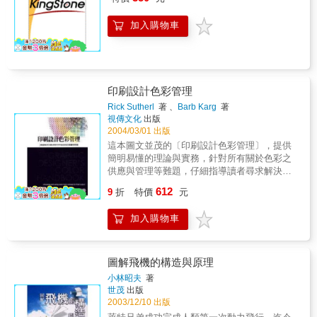
見，但還是比你所想像的多。狹窄的洗手間或
許缺乏氣氛，但似乎對「空中高潮俱樂部」
加入購物車
（Mile high club）的人們來說是個很受歡迎的
場所。維京航空(Virgin Atlantic Airway)最近宣
布將取消不久前才在機上洗手間內設置的嬰兒
護理台，因為這些護理台經常損壞，而根據維
京航空推測，這些平台的損壞不是來自過重的
印刷設計色彩管理
嬰兒，而是因為熱情的愛侶。領航語錄我並不
害怕飛機失事；我有個訣竅，當飛機即將墜地
Rick Sutherl
著 、
Barb Karg
著
視傳文化
出版
前，我會盡可能往上跳高一點。
2004/03/01 出版
這本圖文並茂的〔印刷設計色彩管理〕，提供
簡明易懂的理論與實務，針對所有關於色彩之
供應與管理等難題，仔細指導讀者尋求解決之
方法。本書先從色彩理論切入，包括應用色彩
612
9
折
特價
元
的原則ˋ配色原理，以及在印刷設計與網頁設計
時，色彩之控制和應用技法。
加入購物車
圖解飛機的構造與原理
小林昭夫
著
世茂
出版
2003/12/10 出版