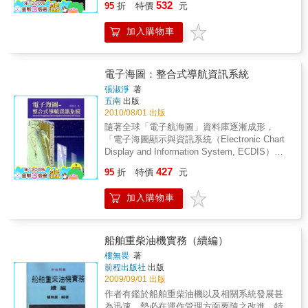
532
95
折
特價
元
進一步接受進階滅火訓練課程。本書依據國際
海事組織所制定的一九八八年基本滅火典型課
加入購物車
程(Model Course 1.20)以及一九九一年進階滅
火典型課程(Model Course 2.03)綱要編寫而
成，內容分為船舶火災預防與安全管理篇、船
舶火災理論與應變作業篇以及船舶火災演訓與
電子海圖：整合式導航資訊系統
人員安全篇等三篇共計十三章，兼顧理論與相
張淑淨
著
關實務之探討，頗能裨益教學與訓練需要。
五南
出版
2010/08/01 出版
隨著全球「電子航海圖」資料庫逐漸成形，
「電子海圖顯示與資訊系統（Electronic Chart
Display and Information System, ECDIS）」
已被國際公約列為高速船的必要設備，且即將
427
95
折
特價
元
擴大適用範圍強制更多船舶安裝。實際上
ECDIS在提高航行安全與效率方面的效益已廣
加入購物車
受肯定而成為船舶航行資訊整合的核心平台。
本書係以多年教學與研發應用的實務經驗為基
礎，以國際海事組織ECDIS訓練課程綱要為主
軸，有系統地探討ECDIS的資料特性、軟體功
船舶重柴油機實務（續編）
能設計、航儀資訊的整合關鍵、國際法規與服
樓無畏
著
務運作架構。對於ECDIS的使用者而言，本書
前程出版社
出版
的基本教學目標是：能有效且安全地操作
2009/09/01 出版
ECDIS設備、能適當使用ECDIS相關資訊、知
作者有鑑於船舶重柴油機以及相關系統發展甚
道ECDIS的相關限制、了解電子航海圖的相關
為迅速，勢必在運作管理方面要隨之改進。特