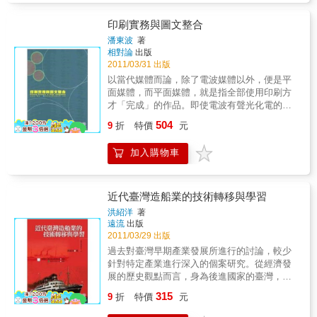
於瞭解柴燒陶藝中罕見的「高溫柴燒」技法。
◎訴說柴燒陶藝的美學價值及藝術精神。◎對
印刷實務與圖文整合
高溫柴燒的推廣－－薪傳：承先啟後的精神。
潘東波
著
相對論
出版
2011/03/31 出版
以當代媒體而論，除了電波媒體以外，便是平
面媒體，而平面媒體，就是指全部使用印刷方
才「完成」的作品。即使電波有聲光化電的優
勢，但平面媒體也有精確、耐久、可以反覆觀
504
9
折
特價
元
賞、便於收藏的優點，為電波媒體所不能取
代。不只如此，從包裝、服飾、交通、工業產
加入購物車
品之標識、景觀展場之看板、建材之紋飾…等
等的需求來看，無一不靠印刷來潤色。況且，
報紙、雜誌和紙本書，至今仍為文化的主要載
體，扮演著文化傳承的要角，即便電子書來勢
近代臺灣造船業的技術轉移與學習
洶洶，至少時至今日，仍難以取而代之。
洪紹洋
著
遠流
出版
2011/03/29 出版
過去對臺灣早期產業發展所進行的討論，較少
針對特定產業進行深入的個案研究。從經濟發
展的歷史觀點而言，身為後進國家的臺灣，如
何以殖民地時期的遺產為基礎，在戰後如何受
315
9
折
特價
元
到中國經驗的影響，再藉由引入先進國家的技
術和政府產業政策的協助來發展工業，以逐步