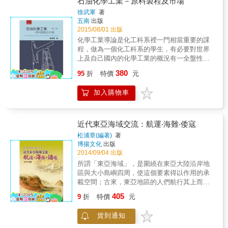
石油化學工業－原料製程及市場
國智造、全球第三次工業革命這五者間的關係
徐武軍
著
進行了深入討論。
五南
出版
2015/08/01 出版
化學工業導論是化工科系裡一門相當重要的課
程，做為一個化工科系的學生，有必要對世界
上及自己國內的化學工業的概況有一全盤性的
瞭解。 & 本書的目的即是試圖說明台灣和鄰近
380
95
折
特價
元
地區的石油化學工業的結構和體系，以及這些
工業依次在台灣、中國大陸、東南亞、日本及
加入購物車
美國、中東和其他地區的情況和發展趨勢，以
作為從事與化學工業相關工作者的參考，和作
為大專院校教材之用。
近代東亞海域交流：航運‧海難‧倭寇
松浦章(編著)
著
博揚文化
出版
2014/09/04 出版
所謂「東亞海域」，是圍繞在東亞大陸沿岸地
區與大小島嶼四周，使這個要素得以作用的承
載空間；古來，東亞地區的人們航行其上而彼
此互動，乃將「東亞」串連為具有特殊內含與
405
9
折
特價
元
風格的人文地理區域。在此區域中，民族文化
多元並存而互有交織。《關西大學東亞海域交
貨到通知
流史研究叢刊》（第七輯），就是在多元文化
彼此互動的情況下，以近代東亞海域交流：航