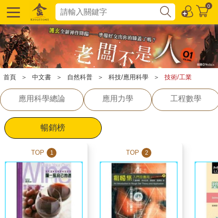
0
首頁
＞
中文書
＞
自然科普
＞
科技/應用科學
＞
技術/工業
應用科學總論
應用力學
工程數學
暢銷榜
TOP
TOP
1
2