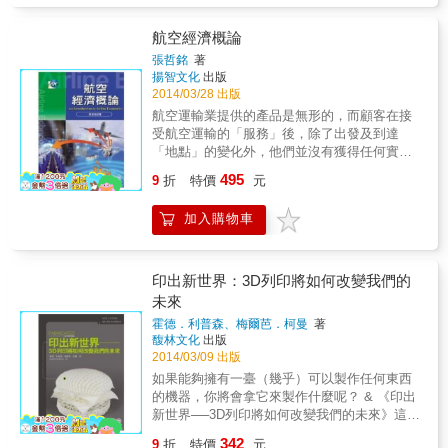
運&bull;海難&bull;倭寇為探討主軸，共計採用
八篇相關之學術論文。從本書當中可瞭解到明
航空經濟概論
清以來在東亞海域彼此之間交流互動之狀況，
張哲銘
著
此區域的人們，他們航行海上或從事外交、或
揚智文化
出版
競逐爭戰、或商貿掠奪、或跨海移民，無不來
2014/03/28 出版
往於各個港埠之間，書中所呈現的具體內涵與
航空運輸業提供的產品是無形的，而顧客在接
意義，期望能帶給讀者有所認識以及進一步研
受航空運輸的「服務」後，除了出發及到達
究的興趣。
「地點」的變化外，他們並沒有獲得任何實質
商品。如果由此點來看，航空運輸業與其他服
495
9
折
特價
元
務業，例如銀行、保險業並沒有太大的差異。
然而比起其他服務業，航空運輸業需要購買飛
加入購物車
機、維修機具、模擬機及用來進行維修及服務
乘客的固定設施，需要投入大量資金，換句話
說，航空運輸業是一個資本密集的服務業。除
了需要大量資金外，航空運輸業是需要大量人
印出新世界：3D列印將如何改變我們的
力及技術用來生產及進行維護之產業，因此也
未來
是技術密集及勞力密集之綜合性服務業。 在背
霍德．利普森、梅爾芭．柯曼
著
負龐大成本及面臨國際航空運量過剩壓力下，
馥林文化
出版
航空公司間之競爭變得更加激烈，導致航空運
2014/03/09 出版
輸業想要獲取合理之利潤也日益困難。為求生
如果能夠擁有一臺（幾乎）可以製作任何東西
存，航空運輸業不得不重視經濟學的特性，
的機器，你將會拿它來製作什麼呢？ & 《印出
「研究如何將有限的資源進行合理配置」。以
新世界──3D列印將如何改變我們的未來》這本
西南航空公司來說，在面對燃油價格可能發生
書中指出3D印表機這種價格低廉的機器，已從
大幅波動的環境下，採取燃油避險措施，幫助
342
9
折
特價
元