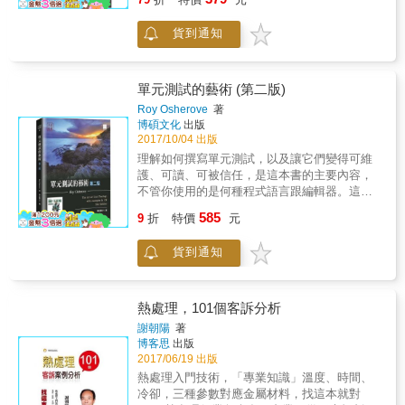
迅速發展，能負擔飛機票旅遊的人大幅增加，
構所呈現，因此需要研習材料科學基礎知識，
本書中為我們重新講述了這些鮮為人知的故
這除了造就廉航發展外，亦加大了空域及機場
才能循序漸進、融會貫通各種工程材料之性能
事，以及他們對於工程學和這個世界舉足輕重
貨到通知
空航的流量。與此同時，本地對航空業者的需
及其應用。3、工程材料在各種不同的領域，有
的貢獻。&& 工程學可以揭露我們過去的模
求亦增加&hellip;&hellip;我希望透過這書為大家
時是關鍵性的材料，若能選擇適材適用，將使
樣，把人類的歷史告訴我們，亦能反映我們當
展示航空業不同崗位的故事、訓練及知識，吸
工業產品價廉物美。4、本書適合大學、科大、
下的面貌。如果能理解我們所製造出來的東西
引有志投身航空業的年青人加入我們，一起努
單元測試的藝術 (第二版)
技術學院材料、機械、電機相關科系學生及對
如何運作，它也將成為我們通向光明未來的引
力將飛行的點點滴滴「翔傳」下去！」──高級
Roy Osherove
著
工程材料有興趣的工程師研習。
路者。& 本書將從小處開始，為你打開那些
培訓機長馮志亮。 ．全書由28位現職機師，以
博碩文化
出版
表面看來高深莫測的東西，並期望能再一次點
及工程師和航空安全主任執筆。 ．全書分四
2017/10/04 出版
燃你對探索各種人類創新發明的好奇心，進而
章，包括「入航需知」、「實戰攻略」、「拉
理解如何撰寫單元測試，以及讓它們變得可維
啟發你深入複雜但引人入勝的工程學世界。
闊視野」和「飛凡體驗」。 ．書中內容不但實
護、可讀、可被信任，是這本書的主要內容，
&&⚙️本書特色⚙️&．探索七種被譽為「文明基
用，讓有志投身航空業的年青人對業界有認
不管你使用的是何種程式語言跟編輯器。這本
石」的零件背後的技術，以及鮮為人知的發明
識，從而及早裝備自己。而且，還有不少機師
書涵蓋了撰寫單元測試的基本知識，並且講解
家故事。．揭示工程學對於人類的寶貴意義
585
日常工作的小情小事可堪玩味，當中包括不少
9
折
特價
元
互動測試的基礎，介紹了在真實世界撰寫、管
&mdash;&mdash;工程學的核心從來都是以人
驚險場面，以及令人動容的時刻。
理和維護單元測試的最佳實踐。
為本，並藉此引領出一條對這個世界更有同理
貨到通知
心的道路。．作者手繪可愛而明瞭的解構圖，
幫助讀者輕鬆拆解複雜機械和儀器的運作原
理。．收錄前人珍貴的設計圖，一睹在沒有當
熱處理，101個客訴分析
今科技協助年代令人驚豔的先驅設計。&&⚙️各
界好評⚙️&「作者艾葛拉瓦為熱愛寫科普書的結
謝朝陽
著
構工程師，擅長以結合歷史說故事的方式來傳
博客思
出版
遞工程概念，將工程學變得簡單有趣，過去審
2017/06/19 出版
定其暢銷作：《如何在果凍上蓋城市？》及
熱處理入門技術，「專業知識」溫度、時間、
《哇！這是怎麼蓋出來》，對這樣的寫作風格
冷卻，三種參數對應金屬材料，找這本就對