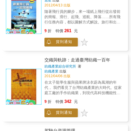
晨星
出版
能忽視文化的影響。編者希望本書的集結出
2012/04/13 出版
版，能夠為航太留下歷史紀錄，貢獻一己的微
隨著飛行員的腳步，來一場紙上飛行從出發前
薄心力。本書特色將過去四十年中《科學月
的簡報、滑行、起飛、巡航、降落……所有飛
刊》所刊載的各學科文章按編成專書。
行任務內容，都以圖解方式解說。旅行和出差
搭乘飛機時，你是否曾經對於「飛行員到底在
261
9
折
特價
元
做什麼」產生莫大的好奇心？正是因為連飛行
員踏入駕駛艙這些過程都看不到，反而更加加
貨到通知
深了我們的疑惑。透過這本書，從出發前的準
備，到啟動、起飛、巡航、下降高度、進場、
降落、緊急事態的對應等，所有飛行員的任務
內容，都將以彩色圖解方式實況報導。◎駕駛
交織與軌跡：走過臺灣紡織一百年
艙和儀表板長什麼樣子？◎要飛多快、飛多
紡織產業綜合研究所
著
高，飛多遠？◎如何克服緊急情況與搖晃，怎
紡織產業
出版
樣安全降落？◎駕駛艙裡的各種聲音所代表的
2012/04/06 出版
意義？◎開飛機和開車的大不同◎詳細解說波
在太子龍學生服與蘋果牌泳衣蔚為風潮的年
音B777與空中巴士A330駕駛上的不同本書特色
代， 我們看見了台灣紡織產業的大時代。從家
1、用彩色插圖說明飛機如何駕駛，淺顯易懂。
庭工廠的手作紡織業，到現代高科技機能性布
2、飛行員的任務完全解說3、本書帶讀者進入
料的一貫化紡製技術；本書從歷史的縱軸出
342
乘客止步的駕駛艙，看飛行員如何駕駛飛機，
9
折
特價
元
發，以人物、庶民生活、潮流、事件、政策、
能讓讀者身歷其境，好像自己也是飛行員，過
品牌等角度，記述台灣紡織產業一百年來的發
足「開飛機」的乾癮。
貨到通知
展歷程與故事，讓六年級以上的朋友重拾曾經
熟悉的、關於「衣」的生活記憶，也為台灣紡
織產業做一次較全面的回顧。本書特色◎介紹
台灣紡織產業史上，人、事、物的精彩軌跡，
駕駛台資源管理