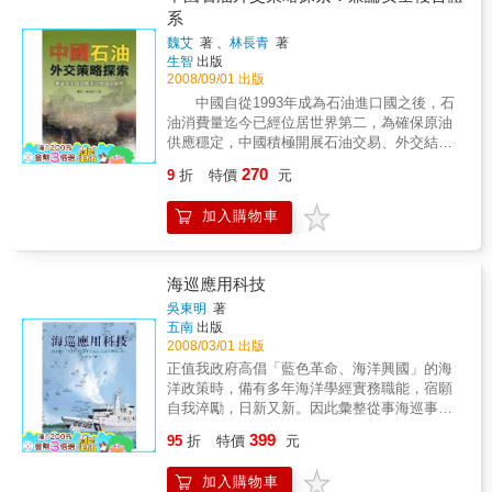
例及自行研發之分類、不可分辨關 係、依賴
系
度、約簡及核的Matlab 工具箱，以供讀者能做
魏艾
著 、
林長青
著
一實地的練習及驗證結果之用。
生智
出版
2008/09/01 出版
中國自從1993年成為石油進口國之後，石
油消費量迄今已經位居世界第二，為確保原油
供應穩定，中國積極開展石油交易、外交結
盟、軍售及貿易合作並進的政策，從西伯利亞
270
9
折
特價
元
到非洲、從中東到亞太，中國的經濟及軍事實
力已構成歐美國家掌控地緣優勢巨大的挑戰。
加入購物車
東海油田爭奪、麻六甲海峽安全、西伯利亞開
發、上海合作組織、中亞反恐行動、中東石油
危機、非洲人權問題、拉丁美洲反美風潮等議
題表面上看似毫無關聯，但其實都可以從中國
海巡應用科技
石油外交策略中釐清脈絡。鑑於坊間論著對於
吳東明
著
上述議題缺乏整合性的分析架構，因此作者針
五南
出版
對中國依賴進口石油所牽動的外交政策轉變，
2008/03/01 出版
提出以中國為核心，向外與產油國利益結合所
正值我政府高倡「藍色革命、海洋興國」的海
形塑的安全複合體系，同時整合地緣政治觀點
洋政策時，備有多年海洋學經實務職能，宿願
分析體系潛在問題，試圖以全新的理論架構作
自我淬勵，日新又新。因此彙整從事海巡事務
為回應。 本書所提出的石油外交安全複合
教學研究心得，以分享海巡志業同好。關於本
399
體系概念，從中國追求國家發展之整體戰略，
95
折
特價
元
書內容概有說明港口國管制制度的設置宗旨及
向外推導至國際地緣政治層次，觀察中國如何
工作目標，相較於國際社會在港口國管制制度
因應產油國政治風險和運輸路線風險，並同時
加入購物車
的蓬勃發展，對於我國海事安全及環境保育等