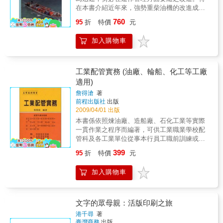
法律問題與責任。對於相關研究者與研發工程
在本書介紹近年來，強勢重柴油機的改進成就
師而言，本書更就ECDIS這類即時操作用地理
和未來的發展，並就實務運用、維護及檢驗等
760
資訊系統的物件模型資料設計與空間分析技
95
折
特價
元
方面予以說明。 作者並以專章介紹燃氣渦
術、電子導航圖的顯示與管理、資料的保護與
輪機，為河海人員特考之新增項目，使讀者更
更新、GPS/DGPS衛星定位、AIS船舶自動識
加入購物車
了解燃氣渦輪機在商船上的應用。適用指標：
別系統、以及船舶交通資訊服務系統、海上電
◎從事輪船輪機職務或相關專業人士。◎相關
子公路、e-化航行等最新應用發展等方面，提
科系學生適用。
供了深入的探討與充份的參考資訊。
工業配管實務 (油廠、輪船、化工等工廠
適用)
詹得滄
著
前程出版社
出版
2009/04/01 出版
本書係依照煉油廠、造船廠、石化工業等實際
一貫作業之程序而編著，可供工業職業學校配
管科及各工業單位從事本行員工職前訓練或在
職訓練之教材，亦可供建築給水，衛生配管工
399
95
折
特價
元
程人員做參考研習之用。 本書以實用為
主，文字力求簡明，附有插圖，是學者易於吸
加入購物車
收領會，除能熟悉本職種相關知識外，更能適
應現階段工業社會之工作需要。 本書附有
技術士檢定規範，及水匠考試規範。並有學科
模擬試題，附有解答，俾使讀者易於學習及認
文字的眾母親：活版印刷之旅
識。適用指標：◎參加技術士檢定人員。◎相
港千尋
著
關科系之學生。◎相關職業之從業人員。
臺灣商務
出版