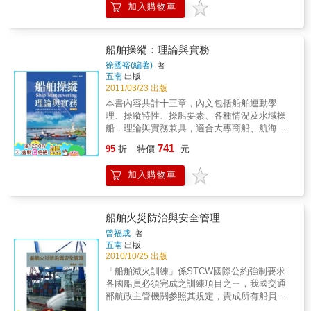
加入購物車
脫離對先進國家在技術上的依賴等，是值得研
究的課題。本書對臺灣造船業中，規模最大的
「臺灣造船公司」進行實證研究，以了解該產
業的發展過程：自日治時期建造小型船舶滿足
船舶操縱：理論與實務
地區性的需求，到戰後以修船業務為開端，經
徐國裕(編著)
著
由技術引進，開始建造小型、乃至大型船舶。
五南
出版
本書的特點在於，對戰前、戰後臺灣造船業的
2011/03/23 出版
發展作為一個整體展開連續性的討論，並對戰
本書內容共計十三章，內文包括船舶運動學
後初期臺灣造船公司如何填補日本籍技術人員
理、操縱特性、操船要素、各種情況及水域操
離開後所產生的管理與技術缺口。此外，也就
船，理論與實務兼具，適合大專商船、航海科
各時期的技術學習、技術者的養成與政府的產
系教學之用，亦可作為駕駛引航人員之參考。
741
業政策進行論述。
95
折
特價
元
作者為港口引水人，以其豐富的學理基礎與實
務經驗，提供國內航海相同科系研習教材及海
加入購物車
運相關人員之參考。
船舶火災防治與安全管理
曾福成
著
五南
出版
2010/10/25 出版
「船舶滅火訓練」係STCW國際公約強制要求
各國船員必須完成之訓練項目之ㄧ，我國交通
部航政主管機關參照其規定，責成所有船員均
須接受基本滅火訓練課程，而管理級船員更需