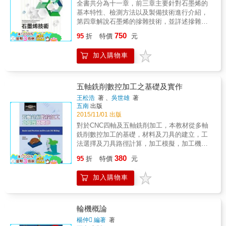
麗，以及如何發展人類生活的文明。」
全書共分為十一章，前三章主要針對石墨烯的
閱讀，實可相得益彰。
&mdash;&mdash;簡麗賢／臺北市立第一女子
基本特性、檢測方法以及製備技術進行介紹，
高級中學物理教師&「迷人！」
第四章解說石墨烯的摻雜技術，並詳述摻雜石
&mdash;&mdash;山姆．奇恩 Sam Kean／
墨烯在感測器、複材、能源材料以及半導體元
750
95
折
特價
元
《華爾街日報》（Wall Street Journal）&「羅
件等相關應用，第五章則是石墨烯在鋰電池、
瑪不僅介紹了偉大的發明，還敍述了製造和應
超級電容、鋰硫、燃料電池和太陽能電池等相
加入購物車
用這些發明的社會，以及受這些發明影響的人
關能源材料之最新研究趨勢，第六章為石墨烯
們&hellip;&hellip;本書寫下了值得向科學家和工
在透明導電膜之應用概況，第七章探討氧化石
程師講述的悠久歷史，進而觸動他們的社會意
墨烯在光觸媒之相關應用，第八章主要著墨石
識。」&mdash;&mdash;亞當．夏皮羅 Adam
墨烯在燃料電池以及生物感測器之相關應用，
五軸銑削數控加工之基礎及實作
R. Shapiro／《科學》雜誌（Science）&「令
第九章則從複材的角度切入，從分散技術探討
王松浩
著 、
吳世雄
著
人愉快&hellip;&hellip;從背後的物理原理到簡單
石墨烯在導電漿料、導熱膠以及纖維紡織之相
五南
出版
實用的技巧，彈簧、輪子和釘子等日常物品有
關應用，第十章為完整的石墨烯專利地圖分
2015/11/01 出版
著無窮的魅力&hellip;&hellip;儘管迷人的複雜技
析，第十一章是以石墨烯在半導體材料以及在
對於CNC四軸及五軸銑削加工，本教材從多軸
術引人矚目，但其實改變世界的往往是這些小
高頻元件之最新研究概況進行剖析。
銑削數控加工的基礎，材料及刀具的建立，工
零件。」&mdash;&mdash;提姆．哈佛 Tim
法選擇及刀具路徑計算，加工模擬，加工機模
Harford／《金融時報》（Financial Times）
擬，NC碼輸出，機台工作座標設定及刀具長度
&「一場關於建築模塊的古怪而有趣的演出。」
380
95
折
特價
元
測量，乃至實際加工，透過八個實際範例，儘
&mdash;&mdash;《科克斯書評》（Kirkus）
可能遵循「通俗實用―無師自通」的原則一步
加入購物車
一步進行講解。 在電腦輔助加工軟體方面，本
書透過編程實例來直接導引多軸銑削加工的應
用概念，操作案例經由英國Delcam公司推出的
PowerMILL軟體做編寫，它是目前全球市面上
輪機概論
廣泛用於2~5軸數控銑削加工自動編程系統。在
楊仲 編著
著
加工實作方面，本書則通過日本Roland公司