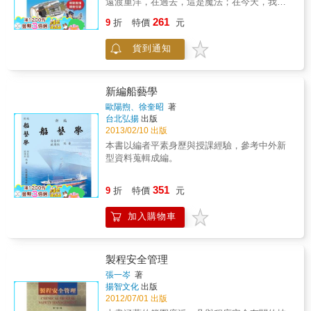
遠渡重洋，在過去，這是魔法；在今天，我們
式將如何改變我們的生活、我們的法律以和我
稱之為科學。從萊特兄弟充斥著答答聲的往復
們的經濟。 由各領域的專家長達上百小時的訪
261
9
折
特價
元
式引擎到今日的噴射渦輪，引擎隨著時間不停
談研究，提供給讀者從現在到未來更多有關3D
的進化，今日的天空由噴射引擎稱霸一方。噴
列印的資訊！ 如果你對於創新科技、商業策
貨到通知
射引擎有什麼特殊之處可以有今日的地位？噴
略、熱門科學或科技對社會帶來的衝擊感到好
射引擎是如何讓飛機起飛的？它的工作有哪
奇，此書絕對會讓你深深著迷！ 作者霍德．利
些？引擎靠的是怎樣的動力學？噴射引擎的系
普森是一位先進研究者與講者，他的康乃爾大
統由什麼組成？如何運作？本書從不同角度帶
學實驗室為跨領域研究的先鋒；梅爾芭．柯曼
新編船藝學
您解析噴射引擎，讓您徹頭徹尾地了解噴射引
以她同時身兼作者與科技分析師的身分，讓沒
歐陽煦、徐奎昭
著
擎的原理！從噴射引擎的職掌、螺旋槳到噴射
有程式開發經驗的使用者也能輕易上手。他們
台北弘揚
出版
引擎的演化、噴射引擎的構造與機件、運動原
的合作讓本書能夠將革命性的科技以文字的方
2013/02/10 出版
理到認識噴射引擎的儀表，就讓噴射引擎帶你
式簡單敘述。
本書以編者平素身歷與授課經驗，參考中外新
一起飛上天吧！本書特色1.噴射引擎職掌完全
型資料蒐輯成編。
解說2.精美圖片解析，讓你一目了然3.本書帶您
從不同的角度了解噴射引擎，讓您在紙上跟著
351
噴射引擎翱翔天際。
9
折
特價
元
加入購物車
製程安全管理
張一岑
著
揚智文化
出版
2012/07/01 出版