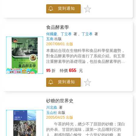
裝置設計練習就可以熟練系統化設計技巧和瞭
貨到通知
解市售真實USB裝置的原理。尤其最後一個雙
工通信裝置可以涵蓋絕大多數的串列傳輸介
面，是開發新產品的典範。豐富的實作練習讓
本書成為絕佳的教科書。除了USB裝置設計課
食品酵素學
程外，也可以當作進階微控器課程的教科書。
何國慶、丁立孝
著 、
丁立孝
著
第一部分對USB2.0規範書作了清晰明確的介
五南
出版
紹，又提供許多範例和練習，可以單獨成為
2007/08/01 出版
USB通識的教材，更是USB裝置開發工程師必
本書結合現在生物科學和食品科學發展趨勢，
備的參考工具。本書備有教師手冊光碟，可以
對食品酵素學的內容進行了系統介紹。前五章
用於教導SN8P和Cypress的USB微控器。
注重酵素學的基礎理論，包括食品酵素學的背
景、酵素的生產與分離純化的相關知識、酵素
655
95
折
特價
元
反應動力學知識、固定化酵素與固定化細胞、
酵素分子改造與修飾等內容。 從食品酵素學的
貨到通知
發展、酵素的獲得、分離的純化、動力學特性
到固定化應用和分子水平的修飾改造做了詳盡
的介紹。 後九章重點介紹酵素在食品工業各領
域中的廣泛應用，涉及酵素在食品加工、貯藏
砂糖的世界史
保鮮、發酵、食品分析、保健食品及酵素與食
川北捻
著
品衛生和安全的關係等方面的知識。內容新
玉山社
出版
穎、瞄準前沿、突出應用，通過應用實例闡述
2005/04/25 出版
了酵素與食品工業實踐的密切關係，是本書的
午茶的時光，總少不了甜甜的砂糖；潔白
濃墨重筆和新穎之處。 & 本書注重食品酵素學
的外表、甘甜的滋味，讓第一次品嚐到它的
的實踐應用兼顧酵素學的基礎理論，既可作為
人，都感到開心愉悅。十六世紀的砂糖，有藥