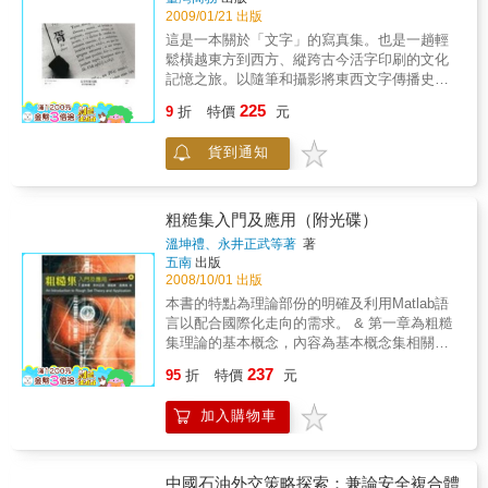
2009/01/21 出版
這是一本關於「文字」的寫真集。也是一趟輕
鬆橫越東方到西方、縱跨古今活字印刷的文化
記憶之旅。以隨筆和攝影將東西文字傳播史和
活字生命記錄於書籍型態，本書或許是唯一和
225
9
折
特價
元
最後的一本。本書難得之處，在於深入幾乎是
禁地的法國國家印刷廠內部，為當今屈指可數
貨到通知
世界最古老的印刷廠，拍攝珍貴的照片紀錄。
大日本印刷廠「直雕」活字的細膩雕刻絕技，
與專業師傅的最後身影。透過名攝影家港千尋
觀察細膩的文字和充滿人文風格的影像呈現。
粗糙集入門及應用（附光碟）
本書特色：★ 令人驚豔的「活字版印刷」專題
溫坤禮、永井正武等著
著
書！★ 穿插大量珍貴圖片，一睹傳統印刷工藝
五南
出版
之美。
2008/10/01 出版
本書的特點為理論部份的明確及利用Matlab語
言以配合國際化走向的需求。 & 第一章為粗糙
集理論的基本概念，內容為基本概念集相關軟
性數學的說明。 第二章 則為粗糙集理論的數學
237
95
折
特價
元
觀念，有不可分辨關係、下近似集、上近似
集、邊界集、正域、近似精確度、粗糙度、歸
加入購物車
屬函數、屬性約簡與核的介紹。 第三章對區間
數與區 間運算做一完整的介紹，主要的目的為
連結類比與數位的數學。 第四章則將第二章中
的理論部分加以完整的解析。 第五章為應用實
中國石油外交策略探索：兼論安全複合體