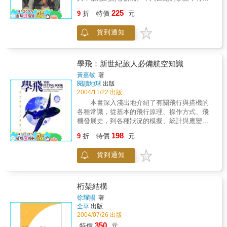
大專院校食品專業教材，也可供食品科研、食
品、裝飾品、香料、甜料和醃漬物等五種功
225
品生產等部門的有關技術人員參考。
9
折
特價
元
用；十七世紀的砂糖革命，使原本連作夢都想
不到的砂糖大量流入歐洲，讓加勒比海上的島
貨到通知
嶼，一夕之間轉變成一個個的砂糖種植園，也
開啟了非洲黑人的悲慘奴役生活。 本書作
者以砂糖為主角，貫穿了大航海時代、殖民
地、種植園、奴隸制度、三角貿易、產業革
學飛：新世紀旅人必備航空知識
命......等重要歷史軌跡。砂糖這個「世界商
黃嘉敏
著
品」，不僅孕育了英國近代文明的興盛，也串
閱讀地球
出版
起了歐亞非三個大陸的世界之旅。砂糖與茶的
2004/11/22 出版
相會，為十七世紀的世界，展開戲劇性的變
本書深入淺出地介紹了有關飛行與搭機的
化。
各種常識，從基本的飛行原理、操作方式、飛
機發展史，到各種狀況的模擬、統計與應變措
施，甚至最敏感的飛機失事原因……等等，都
198
9
折
特價
元
將從乘客切身的立場出發，一一解開飛行的謎
團。另外，書中所設計的【飛行小辭典】、
貨到通知
【飛行專門店】、【領航語錄】三種體貼的航
空知識小補帖，佐以美式幽默，更讓本書增添
許多的閱讀樂趣。◥飛機是怎麼飛起來的◥飛
機的怪聲和噪聲從何而來◥國際航線是怎麼定
桁架結構
出來的◥行李為什麼會弄丟◥為什麼只提供冷
徐耀賜
著
凍食物◥行動電話帶來的危險◥如何降低飛行
全華
出版
所帶來的不適◥為什麼會墜機飛行專門店情侶
2004/07/26 出版
或夫妻佔著洗手間享受空中性愛的狀況雖然少
350
特價
元