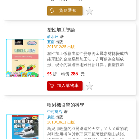
一般工廠進入家庭、辦公室、學校、廚房、醫
公司獲利，就是善用有限資源進行合理配置的
院，甚至是時尚伸展台。所有奇妙的事情都在
最佳典範。當然，燃油避險只是諸多經濟手段
貨到通知
你將3D印表機接上現今令人驚嘆的數位科技時
中之一種作為，而其他諸如飛機租賃及營收管
發生。再加上網路與小體積且低成本的電子電
理等，在本書當中也都有探討，希望透過本書
路，加上目前材料科學與生物技術的進步，便
的介紹，能夠幫助對航空運輸業有興趣之學子
產生了一波社會與科技的新革命。而這一臺
塑性加工導論
有更進一步之認識。
（幾乎）可以製作任何東西的機器，將如何改
莊水旺
著
變我們的生活、法律，以及經濟？ 這本書讓讀
五南
出版
者們對於「3D列印的科技將如何改變我們的生
2013/12/25 出版
活？」這問題具有更多不同的看法。藉由與各
塑性加工係藉由塑性變形將金屬素材轉變成功
領域的專家及長達上百小時的訪談研究，讓這
能形狀的金屬產品加工法，亦可稱為金屬成
本書提供給讀者從現在到未來，更多有關3D列
形。現今的製造技術雖日新月異，但塑性加工
印的資訊。 作者霍德．利普森（Hod Lipson）
因具有高品質、高效率及高效益的特點，故在
285
與梅爾芭．柯曼（Melba Kurman）將革命性的
95
折
特價
元
工業中依然廣泛被應用。 & 有鑑於此，本書以
科技以文字的方式來敘述，霍德．利普森是一
介紹各種塑性加工法的基本概念、設備、模
位先進研究者與講者，他所講述的內容包含3D
加入購物車
具、製程及其特點等，使讀者能瞭解塑性加工
列印、數位資源和智慧型機械所帶來的影響
的原理及性質，進而獲得塑性加工基礎能力。
力。他位於康乃爾大學的實驗室為跨領域研究
的先鋒，其研究項目包含3D列印、產品設計、
噴射機引擎的科學
人工智慧與智能材料。梅爾芭．柯曼同時身兼
中村寬治
著
作者與科技分析師，分析範圍為遊戲開發語言
晨星
出版
的變革，如何以更有智慧的方式讓沒有程式開
2013/10/11 出版
發經驗的使用者也能輕易理解。 本書特色 這不
鳥兒用輕盈的羽翼遨遊於天空，又大又重的噴
是一本「如何使用3D印表機」的書，而是探索
射引擎用機件與物理原理載著我們翻山越嶺、
3D列印技術的深層含義，探討這種新的生產模