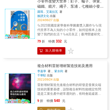
本書，從出發前的準備，到啟動、起飛、巡
小零件改變大世界：釘子、輪子、彈簧、
轉鬆動‧規格國際標準化：JIS、ISO、公制、英
航、下降高度、進場、降落、緊急狀態的對應
磁鐵、鏡片、繩子、泵浦，七種細小發明
制、識別記號、尺寸公差、螺絲用語、共通規
等，所有飛行員的任務內容，都將以彩色圖解
如何成為現代文明的重要推手？
格等‧螺紋螺絲種類知識一應俱全：各部位名稱
羅瑪．艾葛拉瓦
著
方式實況報導，徹底解開隱藏在駕駛艙中的飛
臉譜文化
出版
（螺紋角度、螺距、有效直徑）、形狀（公制
行祕密。本書特色1、【全彩圖解】認識飛機的
2024/06/27 出版
螺紋、統一標準螺紋、管螺紋）、種類（小螺
駕駛與操作，了解怎麼將飛機開上天！ 「從準
絲、自攻螺絲、止迴螺絲、螺栓、螺帽、墊
🔩2023英國皇家學會科學圖書獎入圍作🔩🔩現
備出發到降落，飛行員在駕駛艙裡到底在做些
圈）‧螺絲材料與強度全面掌握：理解各種材料
代世界不為人知的小小零件，如何從根本上改
什麼呢？」「緊急狀況發生時，飛行員是如何
（鋼、銅、金屬、塑膠等）、表面處理（電
變了我們的生活？🔩&呂良正｜臺灣營建研究院
應對的呢？」旅行和出差搭乘飛機時，你是否
鍍、無電鍍、熱浸鍍等）、機械性質（拉抗強
院長、國立臺灣大學土木工程學系教授黃春木
曾經對於「飛行員到底在做什麼」產生莫大的
332
79
折
特價
元
度、韌性、耐蝕性、耐熱性等）與強度（彈性
｜臺北市立建國高中歷史科教師鄧建國｜國立
好奇心？正因為飛行員踏入駕駛艙以後這些過
與塑性、應力、彈性模量、應變等）‧螺絲如何
臺灣師範大學設計系所教授簡麗賢｜臺北市立
程都看不到，反而更加深了我們的疑惑與好
加入購物車
製造而成的各種加工法：切削加工（會產生切
第一女子高級中學物理教師&mdash;&mdash;
奇。透過這本書，從出發前的準備，到啟動、
削屑，產品尺寸會小於原本材料）、塑性加工
見微知著推薦（依姓名筆畫排序）&💡七種建構
起飛、巡航、下降高度、進場、降落、緊急事
（不會切斷金屬材料內部的纖維狀組織，可提
現代文明的細小發明& 在人類文明漫長的歷
態的對應等，所有飛行員的任務內容，都將以
高其耐磨損性等）、3D列印 讀完本書你將學
史中，許多矚目的發明與創新相繼誕生，讓我
複合材料雷射增材製造技術及應用
彩色圖解方式實況報導。2、作者是著名航空解
會：第1章自造者必備知識‧自造者展覽‧螺絲歷
們今天得以過上舒適的生活，並能享受科技發
說家，以實際參與過航線任務的角度，解說所
李嘉寧
著 、
鞏水利
著
史第2～4章了解螺絲‧作用‧規格‧種類使用螺絲‧
展帶來的便利。& 論及人類最偉大的工程奇
千華駐
出版
有關於飛行的疑問，淺談飛機操作及裝置構
材料‧強度‧力學‧鎖固‧工具製造螺絲‧切削加工‧塑
蹟，我們可能首先會想到許多恢弘的建築物或
2021/09/24 出版
造，希望能以容易理解的方式將關於飛機的一
性加工‧3D列印第5章螺絲發展及未來‧業界作品‧
精密的機器。這些成就固然令人讚嘆不已，但
切傳達給讀者。
雷射增材製造先進複合材料的研發是發展尖端
玩具及教材
其實一些微小而簡單的結構零件更值得我們關
技術的重要基礎，該類複合材料性能穩定性問
注，因為改變世界的往往是這些小零件，它們
題是工業生產中經常遇到的，有時會延緩甚至
是文明與科技的基石，若沒有它們，現代世界
阻礙整個生產進展。為適應現代化製造工業的
540
賴以運作的各種事物將不復存在
9
折
特價
元
發展需要，實現雷射增材製造材料局部組織與
&mdash;&mdash;& 🔩從輕型飛機到越洋船
性能一體化精準控制，進一步改進雷射增材製
艦，人類能夠上天下海，全是小小釘子的功