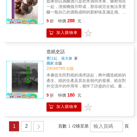
如果你以為釀酒只是把米酒與水果、藥材泡在
一起，浸個幾個月即成，那你就完全無法享受
釀一瓶自己的酒熟成時的新鮮味及滿足感。
真正的釀酒不是只有浸泡，更要完全發
288
9
折
特價
元
酵！本書將指導你如何運用輔助工具及正確步
驟，簡單輕鬆釀出各式水果酒、乾果酒，甚至
加入購物車
難得一見的氣泡酒！
造紙史話
曹江紅、張大偉
著
國家
出版
2003/07/05 出版
本書從先民對紙的渴求談起，將中國造紙術的
產生、紙的生產及其在各朝代的發展、紙在對
外交流中的作用等，都作了詳盡的介紹。書中
並穿插大量有關造紙的事件、詩詞典故及名家
180
9
折
特價
元
論述，使全書內容更加充實完整，讓讀者能一
覽中國造紙術發展的輝煌歷史。
加入購物車
1
2
頁數
1
/2
移至第
頁