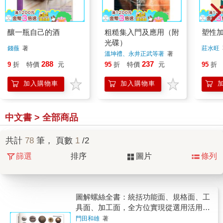
釀一瓶自己的酒
粗糙集入門及應用（附
塑性
光碟）
錢薇
著
莊水旺
溫坤禮、永井正武等著
著
288
237
9
折
特價
元
95
折
特價
元
95
折
加入購物車
加入購物車
中文書 > 全部商品
共計
78
筆， 頁數
1
/2
篩選
排序
圖片
條列
圖解螺絲全書：統括功能面、規格面、工
具面、加工面，全方位實現從選用活用規
格品到自行製造的實務能力
門田和雄
著