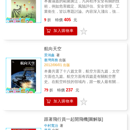
本書涵蓋的範圍廣泛，凡與程序安全有關的技
術，例如危害鑑定、風險評估、安全管理、工
業衛生，皆以專題討論。內容深入淺出，強調
方法及步驟的介紹及應用，避免理論探討及公
405
9
折
特價
元
式的推演。本書分為七章，前三章為基本觀
念、化學品的毒性與火災、爆炸的特徵。第四
加入購物車
章危害辨識，不僅介紹主要辨識方法，並列舉
實例。第五章為可能性與後果分析，第六章為
風險分析與風險評估案例。最後一章為安全管
理，除介紹OHSAS 18001與TOHSMS職業安
航向天空
全管理制度外，還介紹歐美先進國家主要跨國
景鴻鑫
著
公司的安全管理政策與規範。
臺灣商務
出版
2012/06/01 出版
本書共選了十八篇文章，航空方面九篇，太空
方面也九篇。航空方面有四篇是有關航空歷
史。在航空科技的領域內，跟一般人最有關係
的一定是飛航安全。飛航安全也是台灣社會的
237
79
折
特價
元
重大課題，因此，本書選了四篇飛航安全的相
關文章。太空方面也有四篇是有關歷史的文
加入購物車
章，在太空科技的領域內，由於台灣並未積極
的參與，所選的四篇均著重在科技的本身。科
技的發展本身就是一種文化，因此，本書在航
空太空領域內，各選一篇科技文化的文章，作
跟著飛行員一起開飛機[圖解版]
為本書的階段性總結。也算是一種提示，提示
中村寬治
著
科技發展的根是在文化，科技要蓬勃，一定不