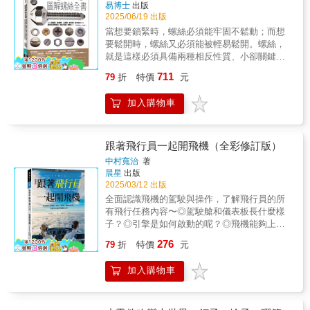
易博士
出版
2025/06/19 出版
當想要鎖緊時，螺絲必須能牢固不鬆動；而想
要鬆開時，螺絲又必須能被輕易鬆開。螺絲，
就是這樣必須具備兩種相反性質、小卻關鍵的
機械零件。「螺絲」是製造有形物件時不可或
711
79
折
特價
元
缺的機械零件之一。動手實踐的自造者，在進
行機械設計時，需要決定螺絲所需的形狀、尺
加入購物車
寸與材質。尤其是強度設計，需要根據抗拉強
度的計算結果等參數，選擇強度等級相符的螺
栓及螺帽。更應該事先考量螺絲的鎖固工具、
預孔的加工與尺寸（公稱直徑）、螺絲的位
跟著飛行員一起開飛機（全彩修訂版）
置、螺絲長度等。無論是選擇現有的規格品或
中村寬治
著
是自行製造專屬的螺絲，前者需要具備能夠選
晨星
出版
用適當的螺絲並加以應用的能力，後者透過學
2025/03/12 出版
習如何使用切削加工、鐓製及滾製加工、3D列
全面認識飛機的駕駛與操作，了解飛行員的所
印等來製作螺絲，同時可加深對螺絲工法的理
有飛行任務內容〜◎駕駛艙和儀表板長什麼樣
解。本書專為愈來愈多的自造者讀者量身打
子？◎引擎是如何啟動的呢？◎飛機能夠上升
造，透過本書能夠學習到螺絲全方位的完備知
到多高？◎飛行的速度有多快？◎如何克服緊
276
識，並且透過動手實踐，將創意具體實現。 數
79
折
特價
元
急情況與搖晃，怎樣安全降落？◎燃料是儲存
位製造時代來臨，滿足創客自造設計的國際規
在什麼地方呢？◎空中巴士和波音飛機的自動
格與高附加價值需求運用螺絲功能結構×材料力
加入購物車
降落功能有何不同？◎如果天氣不好，無法看
學×加工處理，活化製造運動和STEAM教育理
到跑道的時候，應該怎麼辦？當你搭飛機時，
念本書特色：‧鎖固與鬆動防範措施須知：螺絲
可能正好奇著駕駛艙裡發生了什麼事？透過這
力學、鎖固管控與鎖固工具；旋轉鬆動與非旋