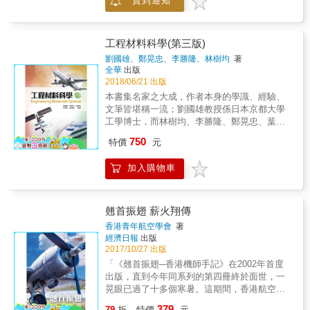
貨到通知
造複合材料的品質已非常重要。 複合材料雷射
勞？ 🛞輪子怎樣開啟了人類的探險時代，
增材製造技術有廣闊的應用前景，具有非常顯
讓我們的足跡遍布地球，甚至踏足宇宙？
著的經濟及社會效益。本書對複合材料雷射增
➿被隱藏起來的彈簧，如何使摩天大樓拔地而
材製造技術的發展及應用進行介紹，全書共7
工程材料科學(第三版)
起，並形塑今天的城市生活？ 🧲不只是導
章：第1章介紹雷射加工與增材製造技術的基本
劉國雄、鄭晃忠、李勝隆、林樹均
著
航，磁鐵還幫助我們打破空間限制，讓距離不
原理與發展情況；第2章介紹雷射增材製造工藝
全華
出版
再窒礙溝通與交流？ 🔎鏡片如何促進醫學
與裝備；第3章介紹複合材料雷射熔覆層局部-
2018/06/21 出版
變革，讓人類掌握生命密碼，甚至讓創造生命
整體界面的結構、演變機理、結合機制及性
本書集名家之大成，作者本身的學識、經驗、
變成可能？ 🪢兼顧實用與美學功能的繩
能；第4~ 6章針對近年來廣受人們關注的先進
文筆皆堪稱一流；劉國雄教授係日本京都大學
子，數千年來也為我們提供了心靈上的療
材料，如金屬基/陶瓷複合材料、非晶- 奈米化
工學博士，而林樹均、李勝隆、鄭晃忠、葉均
癒？ ⛽從取水工具到人工心臟，人類如何
複合材料、金屬元素改性複合材料等的雷射製
蔚四位教授則是清華大學材料博士，五位教授
發明出各式各樣的泵浦來延續與挽救生命？
750
造問題進行介紹；第7 章給出一些雷射增材複
特價
元
均執教於國內知名學府。今有幸邀集諸位教授
& 《如何在果凍上蓋城市？》的作者、曾參
合材料的應用示例，用於指導相關理論研究及
將數年來的寶貴心得編纂成書，分享讀者。目
與建造西歐最高建築物碎片塔的結構工程師羅
實際工業生產。 全書針對近年來廣受人們關注
加入購物車
前材料在工業之各種不同領域上扮演著舉足輕
瑪．艾葛拉瓦，將帶領我們走進工程學的微觀
的複合材料的雷射增材製造問題，對其製造原
重的關鍵性角色，相信您研讀此書後，斟酌本
世界，一睹七種不顯眼、卻又無處不在的基本
理、工藝特性、成形機理及局部組織等做了系
身所需必可使您融會貫通各種工程材料之種類
零件，如何成就各種奇蹟，推進人類文明的發
統闡述，並給出了相關的應用示例，可指導相
及其特性與特徵。本書適合大學、科大機械、
展。&💡被埋沒在歷史中的發明家故事&
翹首振翅 薪火翔傳
關理論研究及實際工業生產。 本書可供從事材
材料及相關工程科系之「工程材料」、「機械
「他們來自於世界各地，也來自不同的時
香港青年航空學會
著
料開發及雷射增材製造領域的相關工程技術人
材料」課程使用，亦可提供從事於機械、材
代， 他們是讓電流通過自己雙手的醫師、
經濟日報
出版
員使用，也可供大學相關科系師生閱讀參考。
料、鑄造、熱處理等方面之研究及工程技術人
用顯微鏡研究自己精子的商店老闆、 接受
2017/10/27 出版
員作研讀之書籍。 本書特色1、本書是材料科
豬心移植的病患、對破掉的餐盤感到沮喪的家
「《翹首振翅─香港機師手記》在2002年首度
學基礎知識的入門書，全書編輯大綱是材料科
庭主婦&hellip;&hellip;」& 在人類發明與創
出版，直到今年同系列的第四冊終於面世，一
學基礎佔四分之三的篇幅，五大類工程材料約
新的歷程中，不乏知名於世的傑出工程師和科
晃眼已過了十多個寒暑。這期間，香港航空業
佔四分之一，只做概念性的介紹。2、各種工程
學家，但也有更多締造了卓著成就的人物，卻
改變很大，由於亞洲，尤其是內地市場，經濟
379
材料的各種性能及其應用，是由材料的內部結
因為時代環境或身分所限而默默無聞。羅瑪在
79
折
特價
元