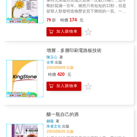
萊特兄弟成功完成人類第一次動力飛行，迄今
剛好屆滿一百年。雖然只有短短的12秒，但是
卻替人類發明造物歷史寫下輝煌的一頁。一百
年來，飛行技術日新月異。你知道飛機是如何
174
79
折
特價
元
飛上青天嗎？本書以身旁容易取得的材料，製
作紙飛機或橡皮動力飛機。透過模型飛機的試
加入購物車
飛，讓你了解飛行的基本構造，體驗自然的力
量或技術的樂趣。 一百年前，萊特兄弟帶
領人類飛上青天；一百年後，我們將告訴你飛
機在空中飛翔的秘密
增層．多層印刷電路板技術
陳玉心
著
全華
出版
2003/09/09 出版
420
特價
元
加入購物車
釀一瓶自己的酒
錢薇
著
朱雀文化
出版
2003/08/26 出版