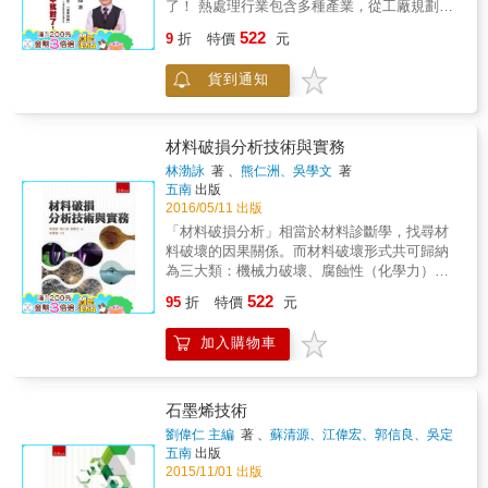
如沐春風。本書以我們熟悉的七項工程小發
了！ 熱處理行業包含多種產業，從工廠規劃、
明，穿插豐富有趣的歷史故事，娓娓道來衍生
設備採買、試俥到產品生產等整廠工程及管理
522
9
折
特價
元
的重要工程應用，讓我們眼界大開。」
實務。 鐵鋼材料在受到加熱、冷卻或加工時，
&mdash;&mdash;呂良正／臺灣營建研究院院
其動態及靜態的強度均會發生顯著的變化；通
貨到通知
長、國立臺灣大學土木工程學系教授&「若要讚
常由於材料選擇不當、熱處理操作不當、或者
嘆人類文明的成就，工程學是最顯明的代表，
不合於使用條件等之原因而起，嚴重者致使工
幾乎永不停歇地帶來更高、更快、更大、更
作件不堪使用。 此書中案例中，由專業領域的
小、更輕、更精準、更堅韌的科技物，無可限
行家針對產品問題並提出解決對策及建議。
材料破損分析技術與實務
量地造福我們的生活。&但這些科技物之所以有
林渤詠
著 、
熊仁洲、吳學文
著
用，需要眾多零件的串接整合，少一根釘子、
五南
出版
毀一個輪子、缺一塊鏡片或磁鐵、壞一個彈簧
2016/05/11 出版
或泵浦、斷一條繩子等，將會導致航空器墜
「材料破損分析」相當於材料診斷學，找尋材
毀、高樓倒塌、工廠停擺，或大規模停電。本
料破壞的因果關係。而材料破壞形式共可歸納
書充滿創意及洞察力，以七種小物打造一處
為三大類：機械力破壞、腐蝕性（化學力）破
『大觀園』，為我們展現文明發展最不可或缺
壞及高溫（熱力）破壞，透過破損分析的基本
的零件，和人類心靈最精采豐富的源頭。」
522
95
折
特價
元
原理及分析工具，可具體了解破壞原因及破壞
&mdash;&mdash;黃春木／臺北市立建國高中
機構。 本書將材料破損分析之技術案例彙整成
歷史科教師&「這本書從小零件背後的技術出
加入購物車
集。以作者親自執行之實際案例進行探討與分
發，闡述鮮為人知的發明家故事，娓娓道出工
享，藉由破損分析實際案例(機械力破損、腐蝕
程學以人為本的核心價值，引領讀者同理心的
性破損、高溫破損、機械力腐蝕破壞、高溫腐
理解與關懷，不僅是科學普及的書籍，還蘊藏
蝕破壞)，能夠讓設計者、製造者、操作人員及
石墨烯技術
人文的關懷。閱讀《小零件改變大世界》，帶
有興趣之大眾參考，進而早一步發現破損原
領我們從宏觀的世界走進微觀的視野，理解七
劉偉仁 主編
著 、
蘇清源、江偉宏、郭信良、吳定
因，避免相同或相似的情況發生，減少人員安
種不顯眼卻又無處不在的基本零件，如何成為
宇
著
五南
出版
全威脅與財產損失。本書以實務為出發點，除
現代文明的重要推手，造就工程學的巍峨與壯
2015/11/01 出版
可單獨參考外亦可配合《材料破損分析》一書