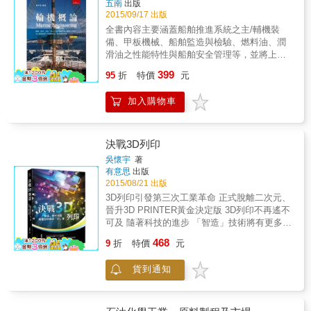
五南
出版
MDX-40A CNC雕刻機以及德國Siemens公司
2015/09/17 出版
SINUMERIK 840D sl控制介面的五軸加工機進
全書內容主要涵蓋船舶推進系統之主/輔機裝
行講解。對其他品牌的CAM軟體或控制器介
備、甲板機械、船舶監造與檢驗、燃料油、潤
面，讀者應該會很方便的觸類旁通，融會貫
滑油之性能特性與船舶安全管理等，並將上述
通。 此外為適應國際化的大趨勢，本教材儘量
輪機所涉及的技術與管理問題，做深入淺出之
399
以中-英文雙語表達，不僅使外籍學生可以使
95
折
特價
元
概述。 本書可作為輪機、航海、造船及海洋工
用，更可供本籍學生用來提高英語特別是機械
程領域學員修習之教材，亦可供航海人員、岸
加工專業英語的水準。
加入購物車
上船舶經理人與船舶修造工程師參考使用。
決戰3D列印
吳懷宇
著
有意思
出版
2015/08/21 出版
3D列印引發第三次工業革命 正式脫離二次元、
晉升3D PRINTER黃金決定版 3D列印不再遙不
可及 隨著科技的進步 「智造」技術將有更多無
限可能 徹底改變你我的生活！ 本書從專業技術
468
9
折
特價
元
的角度對3D列印的原理、結構和工藝方法做了
詳細介紹，包括10多種典型成型工藝的優劣分
貨到通知
析和比較，涉及3D電腦圖形學、電腦視覺、模
式識別、機器學習等領域，以通俗易懂的方式
為讀者提供詳細講解。作者並透過產業經濟的
宏觀視角對3D列印、數位成像技術、創客、中