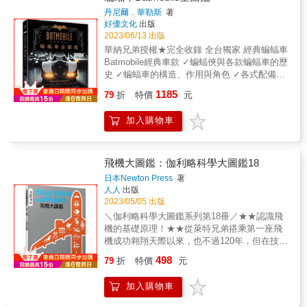
色 1、本書以飛行機組操作手冊為基礎，說明
丹尼爾．華勒斯
著
了從準備出發到抵達，噴射客機的飛行員在駕
好優文化
出版
駛艙內如何操作，以及在飛行員的操作下，機
2023/06/13 出版
體系統如何運作等。此外，有關起飛時及著陸
華納兄弟授權★完全收錄 全台獨家 經典蝙蝠車
時的注意事項、以及燃油效率最大化的巡航高
Batmobile經典車款 ✓蝙蝠俠與各款蝙蝠車的歷
度和巡航速度、飛行重量與重心位置的關係及
史 ✓蝙蝠車的構造、作用與角色 ✓各式配備、
其決定方式，也都有說明。 2、作者是著名航
武器全面公開 ★同步收錄★ 蝙蝠戰機
1185
空解說家，以實際參與過航線任務的角度，解
79
折
特價
元
（Batwing）蝙蝠機車（Batbike） 蝙蝠船
說飛機構造、性能及飛航等工作並持續不斷寫
（Batboat）蝙蝠戰車（Batmobile） 旋風蝙蝠
作，作者希望能透過本書，為各位解答「飛機
加入購物車
直升機（Whirly-Bat） ◎不只是對正義的憧憬
手冊上到底寫了什麼」。全書使用彩色圖片解
──帥氣也很重要！蝙蝠車（Batmobile）來
析，以容易理解的方式傳達給讀者。 &
了！ 作為知名IP ，蝙蝠俠是很多人的童年記
憶，也是很多人探索人性、探究「正義」到底
飛機大圖鑑：伽利略科學大圖鑑18
是什麼的重要文本。但不論是早期麥可‧基頓
日本Newton Press
著
（Michael Keaton）方‧基墨（Val Edward
人人
出版
Kilmer）或是喬治&middot;克隆尼（George
2023/05/05 出版
Clooney）充滿娛樂氛圍的版本，或是克里斯多
＼伽利略科學大圖鑑系列第18冊／★★認識飛
夫‧諾蘭（Christopher Nolan）執導的經典版，
機的基礎原理！★★從萊特兄弟搭乘第一座飛
蝙蝠車－－都是偉恩企業的驕傲，也是布魯思‧
機成功翱翔天際以來，也不過120年，但在技術
偉恩帥氣的幫手，正義的夥伴！ ◎完整收錄蝙
與發展上，卻帶來相當驚人的變化。許多人可
498
蝠車的經典車款，並附說明與剖面圖 本書不但
79
折
特價
元
能只是將飛機視為一種交通工具，但其中卻蘊
收錄《蝙蝠俠：開戰時刻》（Batman
藏了超乎想像的知識與科技在其中。◎有沒有
Begins）、《黑暗騎士》（The Dark
加入購物車
想過巨大的飛機為什麼能在天空飛呢？◎機場
Knight）、《黑暗騎士：黎明昇起》（The
那些五顏六色的燈光有何作用呢？ ◎以前的