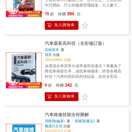
哈雷的故事宛如一部峰迴路轉、高潮迭起的電
專文推薦，各大軍事粉專雜誌熱情推薦！ 不僅
年代開始，巴士的服務突飛猛進，引入數十種
影，令人回味。 透過本書，來看哈雷摩托車如
讓你擁有戰機知識的入門，還讓你一窺專業知
不同車型，從「熱狗」（非空調巴士）到「白
394
何在傳統與創新中，不斷挑戰與重新詮釋自
79
折
特價
元
識的部分基礎，無論你是對航空工程或戰鬥機
板」（初代空調巴士），再到「金巴」（低地
我。 ★ 與時代相互呼應的發展史 哈雷由於耐
有興趣，這本書都能帶給你深入的探討。
台空調巴士）、「紅巴」（九巴「城市脈搏」
用可靠的特質，被警察青睞作為警用車， 在二
加入購物車
塗裝）和「電巴」（電動巴士），許多都成為
次大戰期間，也為前線提供源源不絕的戰力。
大家成長的回憶。本書概述了香港五大專利巴
即便遭遇「大蕭條」，強健的體質依舊存活下
士公司近數十年來引入的不同車型、車系源流
來。 ★ 置之死地而後生的品牌韌性 即使曾經
及特色，更會回顧各大巴士公司的車廂配置、
汽車最新高科技（全彩修訂版）
歷瀕臨破產、公司易主、國外競爭、市場變化
以及巴士車站和站牌的設計特色，讓這些緊貼
高根英幸
著
的衝擊， 但哈雷都沒有被擊垮。 雖曾經志得意
生活的歷史，永遠保育在讀者的記憶中。
晨星
出版
滿、妄自尊大，也曾落魄衰敗、岌岌可危， 最
2022/08/01 出版
終它痛定思痛、全面檢討，從失敗的地方站起
油電混合車原來分成串連和並連式？車廠為了
來，再創新生。 ★ 象徵自由、無所畏的精神，
降低車禍發生率，減低車禍傷害，研發各種高
帶動重機風潮 哈雷狂野不羈的形象，深得熱愛
科技？汽車內部的高科技結晶，在此全彩呈
自由、富有拓荒精神的美國人的心， 車款設計
現！在美麗的烤漆底下，有著車廠努力研發的
也特別適合在如同美國一望無際的荒野中馳
342
9
折
特價
元
高科技心血，讓人坐得更舒適，駛得更快速安
騁。 由公司召集眾多摩托車愛好者組成的HOG
全且環保：引擎運作、燃料原理、煞車防鎖死
（哈雷車主俱樂部）， 定期舉辦集會與活動，
加入購物車
裝置、藏在內部各處的安全氣囊……那些無法
吸引各行各業的人， 不僅創造話題，也儼然成
一眼看到的高科技心血，如今用一張張原廠授
為一種流行風潮。 ★ 全世界的哈雷，沒有一輛
權彩色圖解，搭配清晰解說，讓你一探究竟各
是相同的 哈雷車款有林林總總的零件與配件可
大汽車廠與零件商研發出來的各種汽車高科
選購，每個騎士可以依其所好， 發揮創意，打
汽車維修技能全程圖解
技：◎ 環保的高科技◎ 防範事故的高科技◎
造屬於自己風格的獨特摩托車。 尤其在車友齊
周曉飛(編著)
著 、
黃國淵(審定)
著
減輕傷害的高科技◎ 驅動系統與周邊的高科技
聚的場合，彷彿一場選美大會。 本書特色： ▶
楓葉社文化
出版
◎ 車體的高科技◎ 舒適導向的高科技◎ 高級
各式經典車款的設計與演進，堪稱最精采豐富
2022/07/22 出版