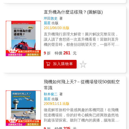
料， 噴有異國字符的萬噸船軀航渡無數國與國
學車輛工程系教授」兼「車輛低碳能源與系統
之間，卻難以看出疲憊與思鄉； 或是難得一見
研發中心主任」黃國修審定，以全彩圖解方式
的華麗郵輪轟然直立地停靠在基隆與高雄港
直升機為什麼這樣飛？(圖解版)
系統化介紹新能源汽車的結構與原理：1～3章
邊， 讓人不禁幻想起在如此的金碧輝煌中杯觥
坪田敦史
著
詳細介紹新能源汽車的分類、馬達與電池種
交錯，一幅幅在海風吹拂下的浪漫。 無論是客
晨星
出版
類，從掌握基礎開始瞭解驅動原理、作動過程
船、貨船甚至是漁船的大小各異船隻， 是否好
2011/06/30 出版
等；4～8章分別以廣受歡迎的典型車型為例──
奇那些船的裡面到底長什麼樣子呢？ ★31種用
直升機飛行原理大解密！圖片解說完整呈現，
特斯拉純電動汽車、豐田Corolla雙擎轎車、
途✕36艘經典日本船舶✕船隻專門插畫家
讓人讀了會想搭一次直升機看看！當聽到直升
Mirai燃料電池汽車、奧迪A4天然氣汽車、Golf
&mdash;&mdash;中村辰美★ ▍從二戰前便延
機的聲音時，都會抬頭眺望天空，一個不可思
液化石油氣汽車，解構各類新能源汽車的組成
續至今的美食客船&mdash;&mdash;國際郵輪
議的交通工具就在不遠處。它的造型怎麼這麼
與結構等。內容還兼顧以下特色：．完整性按
261
日本丸（第3代） 日本丸有著相當多樣的艙房
9
折
特價
元
帥氣？它是如何飛起來的？又是怎麼停止在空
照新能源汽車的分類，講解各種新能源汽車的
類型，從1晚20萬日圓以上、 房間面積達到79
中？究竟可以飛多高、多快、多遠？如果能夠
結構特點。．直觀性以簡略圖、原理圖、解剖
平方公尺並配有私人管家的最高級豪華套房，
加入購物車
坐一次直升機一定會是畢生難忘的經驗。直升
圖、分解圖等形式，詳細介紹新能源汽車的組
到在現代郵輪中幾乎可稱得上瀕危物種的最下
機和固定機翼的航空機不同，能在狹窄的場所
成系統、組件和零件。．對應性以令人賞心悅
層圓窗房， 任何房型都一應俱全。所有餐點也
起飛降落，即使是複雜的地形也能輕鬆應付的
目的全彩圖，搭配簡明精準的專業術語解釋；
已包含在行程費用中； 除了平時已經頗為高級
交通工具。因此，不管是新聞報導現場、患者
中英對照快速掌握術語英語。．易讀性以圖解
飛機如何飛上天?－從機場發現50個航空
的三餐外， 在頂層甲板泳池旁的露天平臺上，
緊急搬送（直升機救援）、山區物資輸送、山
形式講述新能源汽車的原理與構造，直觀且易
常識
可以品嚐黑毛和牛的漢堡與熱狗， 甚至還有宵
區、海上等受難者的搜索、救援，以及噴灑農
於掌握，無任何基礎也能輕鬆學習。可作為學
夜可以享用，每一種餐點都美味得令人難以置
秋本俊二
著
藥、遊覽飛行到軍用等應用層面相當地廣泛。
習汽車技術的參考書、工具書，亦適合汽車專
晨星
出版
信。 航行中，船上任何地方都有表演者提供各
本書將從書中將從飛行原理、用途、種類、構
業的師生、汽車技術人員、汽車維修人員以及
2009/11/11 出版
式表演， 或舉辦文化講座、遊戲大賽等各種活
造、操縱方法，各種關於直升機的疑問到停機
汽車愛好者使用！
動，完全不用擔心會過得無聊。 ▍一般市民也
徹底解答旅程中最感興趣的客機問題！在飛機
場的設置等，比較各種直升機，分析其性能與
能輕易搭船，可做帆航訓練的小型帆船
抵達機場前，你的好奇心觸角已經興致盎然地
特徵，藉以解開「懸停」於空中不會墜下的飛
&mdash;&mdash;前進未來 前進未來主要提供
到處張望探索。聽到了機內的廣播，腦海當中
行高科技，以照片及圖表徹底解說！ 本書特色
的是企業、學校和其他團體的航海研修訓練，
不禁浮起了「為什麼不能打手機」的疑問，但
1. 本書以各種彩圖及圖表為讀者鉅細靡遺地介
225
9
折
特價
元