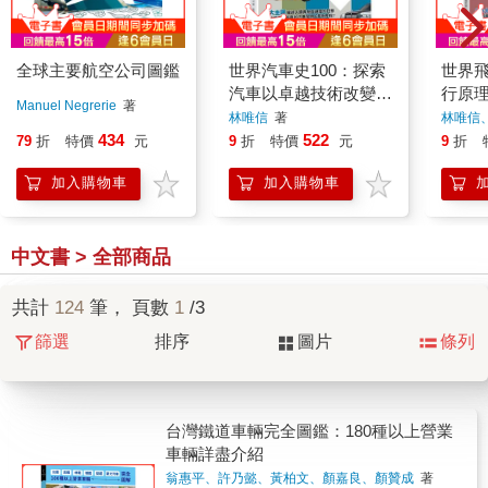
全球主要航空公司圖鑑
世界汽車史100：探索
世界飛
汽車以卓越技術改變潮
行原
Manuel Negrerie
著
流的起源與演進
識航
林唯信
著
林唯信
훈)
著
革
434
522
79
折
特價
元
9
折
特價
元
9
折
加入購物車
加入購物車
中文書 > 全部商品
共計
124
筆， 頁數
1
/3
篩選
排序
圖片
條列
台灣鐵道車輛完全圖鑑：180種以上營業
車輛詳盡介紹
翁惠平、許乃懿、黃柏文、顏嘉良、顏贊成
著