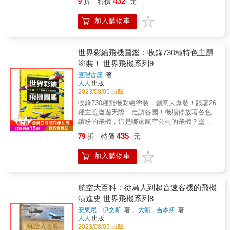
432
9
折
特價
元
的各種不同零件，個別零件的構造、原理， 以
車的構造與發展，充電技術、市場趨勢、各國
及汽車製造的工序和環保車等汽車相關的知
政策與法規、主要品牌發展與銷量、創新事
加入購物車
識。 本書的每一頁都包含簡潔而清楚的解說文
業、技術突破、未來走向&hellip;&hellip;2030年
字， 並隨附與之對應的插畫和照片，讓大家更
後將會是電動車的時代，跟著本書全面了解電
容易親近汽車的世界。 &
動車！
世界彩繪飛機圖鑑：收錄730種特色主題
塗裝！ 世界飛機系列9
查理古庄
著
人人
出版
2023/08/05 出版
收錄730種飛機彩繪塗裝，創意大爆發！跟著26
種主題遨遊天際，走訪各國！機場停放著各色
繽紛的飛機，這是哪家航空公司的飛機？塗裝
設計又有什麼涵義呢？本書為日本飛機攝影達
435
79
折
特價
元
人查理古庄歷經30年，走訪超過100個國家的集
大成作品，以飛機彩繪主題分類，並解說其設
加入購物車
計亮點。◇◆國旗◆◇ —藉由國旗表現母國的
象徵與驕傲—直接將國旗配色放上機身，讓人
一目了然。英國航空之前發表的「四海一家」
設計，被英國民眾、柴契爾夫人徹底嫌棄，只
航空大百科：從鳥人到超音速客機的飛機
好換上現在飄揚的變形米字旗……。◇◆花卉&
演進史 世界飛機系列8
植物◆◇ —五彩繽紛的美麗花朵在機身上綻放
安東尼．伊文斯
著 、
大衛．吉本斯
著
可藉此了解在地象徵元素。加拿大航空在尾翼
人人
出版
放上具代表性的楓葉圖案；大溪地航空繪上梔
2023/08/05 出版