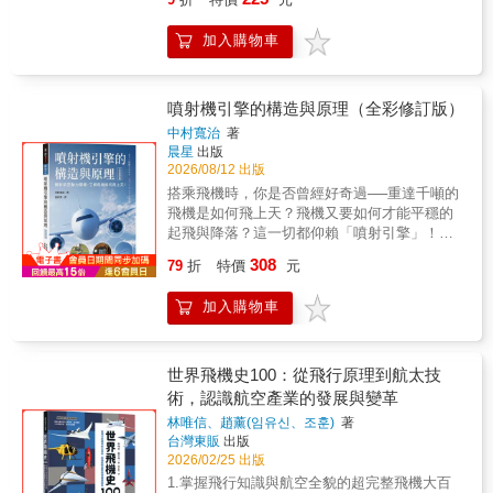
不過也舉辦很多以一般市民為對象的航海體驗
是，位處高空的當時卻沒有人能為你解答這個
紹各種最新的直升機相關知識，會讓人讀了想
課程。 出港後最有趣的莫過於隨著「Two six
問題，結果，對於種種疑問你還是百思不得其
搭一次直升機看看。2. 目前台灣市面上沒有此
加入購物車
heave！」的吆喝聲， 不分陸地上的身分和年
解。越是喜歡翱翔天際的旅行，各式各樣的問
類和直升機相關的書籍，目前有不少人在玩遙
齡，都要一起流汗拉動繩索，直到將白皙的船
題卻是累積得越來越多。因此，本書收集了大
控飛機（包含直升機），可以吸引此類玩家和
帆迎風張開； 在人群響起的歡呼聲中，船傾向
家在搭乘飛機時最感興趣的50個問題，並利用
軍事迷。3. 作者為日本知名航空、軍事領域的
與風相反的方向並不斷加速&mdash;&mdash;
科學的觀點、精采的客機圖像加以一一解釋回
噴射機引擎的構造與原理（全彩修訂版）
記者。
這麼美好的經驗，在整個人生中也是很少見
答。本書特色最簡明清楚解答您對航空科學的
中村寬治
著
的！ 船上最特別的，當屬走到船首挑戰平衡感
疑問。最珍貴的世界各型熱門客機圖像收錄。
晨星
出版
的「船首斜桅平衡木」， 以及攀登到桅杆中段
封底搭機必備常識50從搭上客機的一刻，你心
2026/08/12 出版
瞭望台的「桅杆攀登」（僅提供給含住宿的行
中會有哪些疑問，是巨大的飛機如何飛上天？
搭乘飛機時，你是否曾經好奇過──重達千噸的
程）， 這些都是只有在帆船上才能體驗到的特
為什麼搭機不能打手機？，還是擔心著陸與起
飛機是如何飛上天？飛機又要如何才能平穩的
殊活動，無不令人期待。 ◢雖然這世上存在許
飛哪個危險？在空中會不會被雷打到？…別擔
起飛與降落？這一切都仰賴「噴射引擎」！噴
多「交通工具」，卻沒有哪一種跟船一樣， 能
心！您的疑問都能在本書找到答案。本書從機
射引擎雖然體積小、重量輕，卻能產生巨大的
在內部度過包含食衣住行，甚至形成以船長為
308
場、客艙、機艙與客機的結構功能等一一為您
79
折
特價
元
推力，讓飛機翱翔天際。■ 噴射引擎的原理是
頂點的小型社會， 就算登上客船或渡輪，身為
介紹，並以圖解的方式為您解答這些富含科學
什麼？■ 噴射引擎在飛行中所扮演的關鍵角
乘客，能前往的區域也只有公共空間和自己的
知識的疑問，讓您在機場也能體驗50個航空科
加入購物車
色？■ 噴射引擎又是如何演進？■ 噴射引擎在
房間而已， 駕駛船隻的掌舵室、引擎所在的輪
學新常識！
起飛與降落時，又要如何操作？完全解說＋詳
機室、船長室等處根本無法造訪。 更別說一般
細圖解全方位解析噴射引擎的功能、歷史、基
人無法搭乘的貨船、拖船或調查船等等， 不參
礎原理、系統、儀表到運用等面向，讓你徹底
世界飛機史100：從飛行原理到航太技
加偶爾才舉辦的特別公開活動卻想一窺船的內
掌握「飛機的心臟」！就讓我們一起來探究──
術，認識航空產業的發展與變革
部，更是難如登天。◢ 對船舶內部充滿好奇，
集結尖端科學技術於一身，超過三十萬個零件
想登船一窺數十種船舶的功能與構造嗎？ 《船
林唯信、趙薰(임유신、조훈)
著
組成的噴射引擎吧！※本書初版為晨星出版
舶內部大解密！船體解剖圖》將透過宛如切開
台灣東販
出版
《噴射機引擎的科學》本書特色◎噴射引擎職
2026/02/25 出版
船舶表面的解剖圖，為 各位解說「船」這種特
掌完全解說：以噴射引擎為主角，全方位解析
別的交通工具， 作者實際走訪、圖文並茂的內
1.掌握飛行知識與航空全貌的超完整飛機大百
噴射引擎的功能、歷史、基礎原理、系統、儀