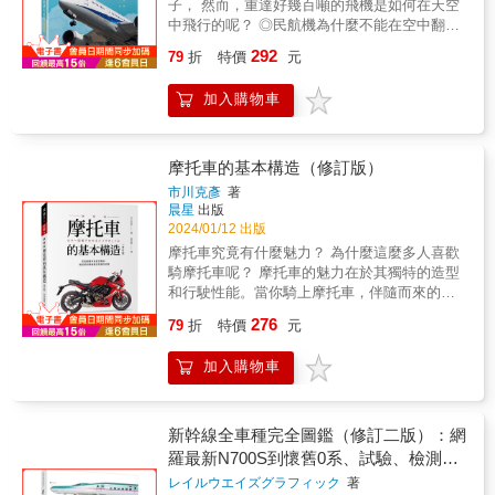
黑、銀、白色？ 解說每個人一定都曾冒出的想
子， 然而，重達好幾百噸的飛機是如何在天空
了我在機場和登機時的所有問題。 我了解了為
斗星」號客車（藍色列車）， 漆成了鮮豔的藍
法與好奇！ & 【6】刻在歷史上的名字！汽車
中飛行的呢？ ◎民航機為什麼不能在空中翻
什麼新型飛機的主翼尖向上，我還了解了跑道
色，展現出非同凡響的獨特風格！ & ★牽引貨
與人物 是誰在汽車的歷史上留下傲人成就，讓
轉？ ◎噴射引擎是什麼樣的結構？ ◎超音速客
上寫的字母含義，我還第一次了解到座位桌是
292
物或藍色列車都沒問題！號稱國鐵最強的「元
79
折
特價
元
人景仰並將其名發揚光大？ 賓士、福特、法拉
機的障礙是什麼？ ◎緊急事故發生時的應變措
稍微傾斜的。這本書不僅以淺顯易懂的方式解
祖66」★ ──國鐵EF66型（0番台）電力機車
利、保時捷、豐田背後的關鍵人物是誰？ 並介
施為何？ ◎降落需要多長的距離？ ◎如何在嚴
釋了技術內容和術語，而且還充滿了會讓你思
為滿足貨物運送高速大量化的需求， 運用了尖
加入購物車
紹世界著名汽車設計師，看他們如何用妙手打
寒又低壓的高空中保持機身完整？ 從飛機最基
考的話題，例如：機上餐點和飛行員制服。 照
端技術的EF66型在1968年登場。 EF66型也負
造華麗燦爛的汽車世界。 & 【7】少了你們可
本的飛行原理、引擎與機身的結構、力學與飛
片非常漂亮，雖然我不擅長科學，但這本書讀
責藍色列車的牽引，因此相當知名。 人氣機車
不行！特殊功能車 不只一般人駕駛的汽車，本
行角度的影響、升力與阻力之間的關係，到通
起來很有趣。 我了解到世界上有許多我不知道
頭保留了國鐵時代的樣貌， 不過現役車輛已在
書也特別收錄各種機能與功用的車種， 消防
訊設備以及操縱舵面的結構等，以容易理解的
摩托車的基本構造（修訂版）
的航空公司、飛機設計和服務，我想去旅行，
2022年全數退役，再也無法親眼目睹其風姿
車、警車、軍用車&hellip;&hellip;介紹在全世界
實例、淺顯易懂的圖解方式，透過實際的公式
搭乘可以體驗它們的航班。 我認為閱讀這本書
市川克彥
著
&hellip;&hellip; & ★替寢台特急「藍色列車」
發光發熱的獨特汽車！ & 【8】鑑往知來，走
計算，徹底解開隱藏在飛機中的飛行祕密。 本
將擴大在機場和飛機上度過時光的樂趣，不僅
晨星
出版
帶來美食的餐車★ ──國鐵20系NaShi 20型客
一趟交通工具發展的歷史 細數人類移動方式的
書特色 1、了解關於飛機你想知道的一切！重
2024/01/12 出版
對於航空愛好者而且對於熱愛旅行的人來說也
車 寢台特急的乘車時間長，因此都會掛上餐
轉變，從滾木、輪子到推車、馬車等， 動力技
達百噸的飛機如何飛行、噴射發動機如何運
是如此。」 「雖然自從有了孩子之後坐飛機的
摩托車究竟有什麼魅力？ 為什麼這麼多人喜歡
車。 1958年登場的20系客車NaShi 20型 配備
術的發展擴大了人類可動範圍，也打開我們的
作、飛機在高空極寒低壓下如何保持穩定等，
機會大幅減少了，但我一直很喜歡飛行！所
騎摩托車呢？ 摩托車的魅力在於其獨特的造型
了全電化調理室及現代風設計的餐廳， 並提供
視野、推動更驚人的進化， 以發明＆革新堆疊
本書使用大量插圖，以容易理解的實例，從基
以，當我拿起這本書時，我對飛機的發展感到
和行駛性能。當你騎上摩托車，伴隨而來的是
以日式西餐為主的豪華餐點， 是一台引發熱烈
出的歷史樣貌，愈看愈有趣！ & 從汽車本質上
礎開始解釋飛機的運作原理。不只是飛機的飛
驚訝。畢竟，你現在可以在飛機上洗澡，你可
轟轟轟完美的引擎聲，它擁有酷炫有型的流線
討論的豪華列車，千萬不容錯過！ & 喜歡火車
的重大變化，以及史無前例快速發展的技術，
276
行力學、客機的種類、飛機的各個構造與功
79
折
特價
元
以理所當然地使用Wi-Fi！本書包含100個各種
車體，讓你享受人車合一的駕馭樂趣、迎風奔
馳騁在軌道的英姿嗎？ 那麼，一定要看看日本
汽車共享服務、擴增實境技術、環保材料等最
能、飛行系統與引擎、飛行狀況的應對，到安
類型的問題，從有關飛機的最新資訊到自古以
馳的快感〜 騎摩托車和運動一樣，要領很重
鐵道！ & 無論是想來一趟日本鐵道之旅，還是
新趨勢解說應有盡有！ &
全機制的解密，解答關於飛機你想知道的各種
加入購物車
來經常被問到的簡單問題。儘管我不是飛機
要！一旦抓住要領，動作就會瞬間變得流暢。
作為專業研究， 這本鐵道透視圖鑑您都不容錯
問題。 2、作者是著名航空解說家，以實際參
迷，但我覺得讀起來很有趣，而且我認為如果
而要抓住要領，最先就要知道「摩托車構
過！ & 本書特色 & ◎詳盡跨頁3D透視圖並囊
與過航線任務的角度，解說飛機構造、性能及
你經常搭飛機出差的話，閱讀它會讓你的商務
造」，認識其構造與運轉方式，將能提升騎乘
括內部配置、動力裝置與實物近照等，解說完
飛航等，希望能以容易理解的方式將關於飛機
旅行樂趣加倍。 其實，不久前，女兒問我「為
技巧，讓你與摩托車達到最完美的協調，感受
備！ ◎各列車的歷史發展＆衍伸型介紹齊全，
新幹線全車種完全圖鑑（修訂二版）：網
的一切傳達給讀者。
什麼會形成飛機雲？」「雷電不會擊中飛機
用全身細胞駕馭的快感！ ◎什麼是四行程、二
重現列車的不凡使命與活躍狀況！ ◎附有日本
羅最新N700S到懷舊0系、試驗、檢測列
嗎？」之類的問題，我無法很好地回答。但現
行程？ ◎馬力和扭力有什麼區別？ ◎齒輪比是
鐵道用語、各動力型列車發展史、日本鐵道博
車
レイルウエイズグラフィック
著
在我已經記下來了，很好，現在我可以回答這
什麼？ ◎使用集合管的意義是什麼？ 本書不僅
物館、資料館等延伸知識！ &