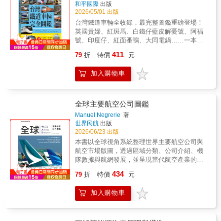
和平國際
出版
2026/05/01 出版
台灣鐵道車輛全收錄，最完整圖鑑重磅登場！
英國貴婦、紅斑馬、白鐵仔藍皮解憂號、阿福
號、印度仔、紅面番鴨、大同電鍋……一本掌
握台灣鐵道車輛樣貌與經典記憶的終極圖
411
79
折
特價
元
鑑 由鐵道研究者鄧志忠總編審、台鐵前董
事長杜微策劃，集結橫跨運轉、維修、文化、
加入購物車
影像與產業鐵道領域的專業團隊，匯聚多年實
務經驗與研究成果，打造出台灣第一本系統
化、全方位的鐵道車輛圖鑑。 本書完整收
錄180種以上台灣現役與經典營業車輛，涵蓋台
全球主要航空公司圖鑑
鐵、高鐵、林業鐵路、糖業鐵路、捷運系統與
Manuel Negrerie
著
觀光列車。從柴油機車、電力機車、柴聯車、
世界民航
出版
電聯車，到各式客車與貨車，依車種分類清楚
2026/06/23 出版
呈現，全面建立讀者對台灣鐵道車輛的認識架
本書以全球視角系統整理世界主要航空公司與
構。 書中不僅收錄大量精選彩色圖片，更
航空市場版圖，透過區域分類、公司介紹、機
深入介紹每一款車輛的設計背景、技術特色、
隊數據與航網發展，並呈現當代航空產業的運
服役歷程與功能定位。那些充滿情感的暱稱與
作樣貌。由世界民航出版有限公司出版，展現
434
經典車型，不只是鐵道迷的共同記憶，也映照
79
折
特價
元
少數以繁體中文持續記錄全球航空產業脈動的
出台灣鐵道發展的歷史軌跡。 此外，亦延
出版特色，為航空從業者、航空迷與產業觀察
伸涵蓋鐵道基礎知識與文化面向，從系統運作
加入購物車
者提供兼具知識性與收藏價值的航空指南。 本
到觀光列車，從產業鐵道到生活記憶，帶領讀
書以全球視野剖析當代航空產業的關鍵轉折，
者從「看車」進一步走向「看懂鐵道」。
從疫情後復甦、地緣政治衝擊到永續轉型與科
透過清晰分類、圖文對照與深入淺出的解說，