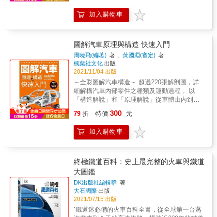
傳動系統構件與作動原理 ◎直流馬達與交流馬
加入購物車
達 本書特色 以圖解方式有系統地介紹汽車的結
構與原理，包含引擎、供油系統、點火系統、
車用電腦、傳動系統、馬達等，除基本原理介
紹，還有其發展背景及歷史，並加入電動車及
圖解汽車原理與構造 快速入門
混和動力車原理。搭配作者自製的示意圖，讓
周曉飛(編著)
著 、
黃國淵(審定)
著
您全面認識汽車結構及運作原理，學習汽車零
楓葉社文化
出版
件組裝技巧。
2021/11/04 出版
～全彩圖解汽車構造～ 超過220張解剖圖，詳
細解構汽車內部零件之種類及運動過程， 以
「構造解說」和「原理解說」從車體由內到外
一次搞懂！ 本書以圖解的方式系統地介紹汽車
300
79
折
特價
元
的結構與原理， 全書主要內容由四部分組成，
．第一部分主要介紹汽車的歷史、組成及性
加入購物車
能； ．第二部分描述汽車引擎類型、組成及運
行原理； ．第三部分介紹汽車傳動系統，包括
離合器、變速箱、差速器和最終傳動及其他傳
動裝置； ．第四部分介紹汽車懸吊系統，車身
終極鐵道百科：史上最完整的火車與鐵道
如何懸吊以及車輪如何運作 ； 除傳統汽車結構
大圖鑑
外，還增加了許多汽車新結構和新技術等， 如
DK出版社編輯群
著
電動汽車概況及新型電子輔助煞車系統等內
大石國際
出版
容。 「構造解說」詳盡說明汽車零件之細部，
2021/07/15 出版
「原理解說」則進一步說明其運作原理， 讓讀
˙鐵道迷必備的火車百科全書，從全球第一台蒸
者全方位由靜至動熟悉汽車如何行運。 可作為