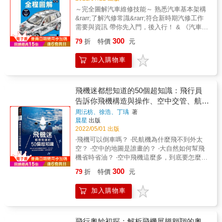
車的高科技 本書特色1、一覽汽車科技新發
的哈雷大百科 ▶ 從破產、瀕臨倒閉到浴火重
～完全圖解汽車維修技能～ 熟悉汽車基本架構
展！為什麼加油站有車用尿素？為什麼製造汽
生，詳實記錄哈雷重要事件與關鍵時刻 ▶ 觀看
&rarr;了解汽修常識&rarr;符合新時期汽修工作
車需要晶片？汽車如何兼顧強大的馬力與省
哈雷如何善用品牌魅力，製造行銷話題，凝聚
需要與資訊 帶你先入門，後入行！ & 《汽車維
油？一本書帶你一網打盡當今重要汽車科技！
忠實顧客向心力 ▶ 了解哈雷的客製風潮如何將
修技能全程圖解》以圖解的方式系統地介紹六
300
2、全彩圖解一目了然！各車廠與汽車零件商提
摩托車工藝與藝術推展到極致 ▶ 超過570張全
79
折
特價
元
大章節： ．第一部分主要介紹汽車組成與維修
供原廠設計圖與拍攝相片，呈現汽車科技實際
彩圖片與詳細說明，忠實捕捉傳奇摩托車的精
基礎； ．第二部分描述汽車不同引擎系統與維
運作的樣貌，讓知識不再只是文字，複雜概念
髓 &
加入購物車
修； ．第三部分介紹汽車離合器與變速箱的原
一目了然。
理與維修； ．第四部分介紹汽車自動變速箱結
構、原理與維修； ．第五部分介紹車身電器系
統、原理與維修； ．第六部分介紹懸吊、轉
飛機迷都想知道的50個超知識：飛行員
向、煞車等底盤系統。 & 本書將基本理論與維
告訴你飛機構造與操作、空中交管、航空
修實際應用相結合。 以實際維修應用為宗旨，
氣象等搭飛機前一定要知道的事
周沄枋、徐浩、丁瑀
著
以短期提升實際技能為突出目標， 適於汽車維
晨星
出版
修人員閱讀， 同時也可以作為相關企業的培訓
2022/05/01 出版
用書和專業院校師生的參考用書。 & 本書特色
‧飛機可以倒車嗎？ ‧民航機為什麼飛不到外太
& ◎圖片搭配詳盡圖解，全面分析汽車組成及
空？ ‧空中的地圖是誰畫的？ ‧大自然如何幫飛
維修原理。 ◎按照汽車結構與維修特點分6篇
機省時省油？ ‧空中飛機這麼多，到底要怎麼航
章編寫，表格清晰分析原理差異 ◎由大安高工
管呢? 搭乘舒適的班機時，你是否也曾想過種
資深教師黃國淵審校，可供專業培訓使用，同
300
79
折
特價
元
種關於飛航工作的問題？今日航空產業的發
時利於一般汽車愛好者自學。 &
達，來自前人累積的智慧與工作團隊共同的努
加入購物車
力：機師與空服員們光鮮亮麗外表下嚴謹的訓
練與經驗的累積，透露背後不懈的承擔；不容
許發生錯誤的縝密規劃，造就安全性最高的交
通方式，讓國與國之間的距離不再遙不可及。
飛行奧妙初探：解析飛機展翅翱翔的奧