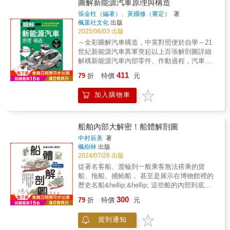
技革新，系統性梳理產業結構變化與未來趨
圖解新能源汽車原理與構造
讓專業知識轉化為易於理解的內容，無論是入
勢。內容結合市場數據、機隊發展、航網布局
張金柱（編著）、黃國修（審定）
著
門讀者或資深鐵道迷，都能在書中獲得知識與
與商業模式分析，並深入探討 Airbus 與
楓葉社文化
出版
閱讀的雙重滿足。本書特色★車輛收錄最完
Boeing 等製造商策略，以及新興市場崛起對全
2025/06/03 出版
整，台灣鐵道一次到位完整網羅台鐵、高鐵、
球版圖的重塑影響。同時納入安全監管、供應
～全彩圖解汽車構造，中英對照便於自學～21
林鐵、糖鐵、捷運與觀光列車，收錄180種以上
鏈韌性與人工智慧應用等最新議題，呈現航空
世紀新能源汽車異軍突起以上百張解剖圖詳細
現役與經典車輛，打造最全面的台灣鐵道車輛
作為全球經濟動脈的真實樣貌。本書兼具專業
解構新能源汽車內部零件、作動過程，汽車內
圖鑑。★分類清晰，快速建立車輛知識架構依
深度與宏觀視角，適合航空從業人員、管理者
裝系統、驅動原理一目瞭然！【本書特色】◎
車種系統化編排，從機車、電聯車到客貨車，
411
與產業觀察者閱讀，理解在動盪時代下，航空
79
折
特價
元
以彩色簡略圖、原理圖、解剖圖、分解圖等形
條理分明，輕鬆掌握各型車輛差異與特色。★
如何重塑未來。
式，詳細介紹汽車組成系統、組件和零件，複
圖文並茂，專業與易讀兼具大量彩色圖片搭配
加入購物車
雜的汽車結構、原理也能一目瞭然。◎全書分8
深入淺出的文字說明，讓新手也能輕鬆入門，
章，除總括性介紹新能源汽車的分類、馬達、
鐵道迷更能深入理解。★從經典暱稱到技術細
電池，亦完整解構純電動汽車、混合動力汽
節，一次看懂鐵道魅力結合車輛故事、歷史發
車、燃料電池汽車、天然氣汽車、液化石油氣
展與技術解析，不只認識火車，更理解台灣鐵
船舶內部大解密！船體解剖圖
汽車。◎由「臺北科技大學車輛工程系教授」
道的文化與演進。
中村辰美
著
兼「車輛低碳能源與系統研發中心主任」黃國
楓樹林
出版
修審定，可供專業培訓使用，同時利於一般汽
2024/07/26 出版
車愛好者自學。汽車科技日新月異，21世紀更
從著名客船、渡輪到一般乘客無法搭乘的貨
是有「新能源汽車」異軍突起，除了大家最熟
船、拖船、捕鮪船， 甚至是展示在博物館裡的
悉、於2008年發布第一款純電動跑車的特斯
歷史名船&hellip;&hellip; 這些船的內部到底長
拉，新能源汽車還有混合動力汽車、燃料電池
什麼樣子呢？ 身為島國居民，在港邊或在海上
300
汽車、天然氣汽車、液化石油氣汽車等各種系
79
折
特價
元
經常能看到支撐著島國經濟的浩蕩船隻
統。《圖解新能源汽車原理與構造》由《圖解
&mdash;&mdash; 貨船在波光粼粼的港邊隨引
汽車原理與構造》的張金柱主編，匯集多位汽
貨到通知
水船氣定神閒地徐徐駛入港灣、休憩並補充燃
車專業講師共同編寫，繁體版由「臺北科技大