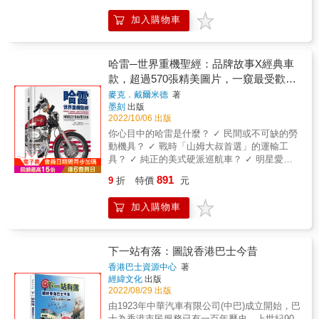
外型流線，結構堅固，材料輕盈強韌，也要有
加入購物車
強大的推力。而氣動力的施力點與重心的關
係，以及機內的電子系統，都會影響飛行的控
制，以及雷達掃描、飛彈操控等戰力。 本書不
僅介紹戰鬥機本身的設計，背後的科學與工程
哈雷─世界重機聖經：品牌故事X經典車
原理，也會探討實際上戰場時需要考量的各面
款，超過570張精美圖片，一窺最受歡迎
向，包含戰機的「周邊」（掛載的飛彈，協助
重機品牌的百年革命進化
麥克．戴爾米德
著
戰機的預警機與加油機等）；探討戰機效能的
墨刻
出版
方式，並針對我國服役中的戰機及他國戰機進
2022/10/06 出版
行實例探討。最後再一同探討其他用於戰爭中
你心目中的哈雷是什麼？ ✓ 民間或不可缺的勞
的飛行器。 在世界局勢不穩定的當今，掌握戰
動機具？ ✓ 戰時「山姆大叔首選」的運輸工
機的知識，你就能知道美台軍售案的亮點，中
具？ ✓ 純正的美式硬派巡航車？ ✓ 明星愛用
國與世界空軍的主力戰機有哪些
的時尚化身？ ✓ 獨一無二的藝術作品？ ✓ 追
&mdash;&mdash;保衛我們空域的基本知識，
891
9
折
特價
元
求人生夢想的象徵？ 答案揭曉：以上皆是 即使
就在本書中！ 超過200張全彩圖解，帶你綜觀
你不懂摩托車，也一定聽過、或曾在某處瞥見
戰鬥機強大戰力背後的設計、科學與工程原
加入購物車
哈雷的蹤影。 這個幾乎等同於重機代名詞的品
理，以及實際運作的情形。 本書特色 1.戰機擁
牌， 在獨特與帥氣的外表、招牌的引擎低鳴聲
有強大戰力的背後原理，就讓本書告訴你！ 本
背後， 其實有著超過百年的精采歷史。 隨著時
書從工程學與物理學角度探究戰鬥機的戰力，
代更迭，哈雷摩托車適時調整定位與方向，呈
下一站有落：圖說香港巴士今昔
讓你從源頭知道一架戰機的誕生有多艱辛，而
現了不同的多變面貌， 不僅與大時代的趨勢緊
目前的科技又能達到怎樣的極限。 2.超過200張
香港巴士資源中心
著
密結合， 也成為個人對追求夢想的象徵與自我
經緯文化
出版
圖解，戰機專業知識一目了然！ 空氣動力學、
宣言。 一個摩托車品牌為何能超越產品類型，
2022/08/29 出版
熱力學，或者戰機機翼、引擎等內部結構，乃
發展為獨特的生活方式與文化象徵？ 哈雷是如
至世界各國戰機的精彩圖集，就讓本書帶給你
由1923年中華汽車有限公司(中巴)成立開始，巴
何做到的，帶你探索其發展軌跡與成功密碼。
戰機的視覺饗宴。 3.軍工業專家與航太系教授
士為香港市民服務已有一百年歷史。上世紀90