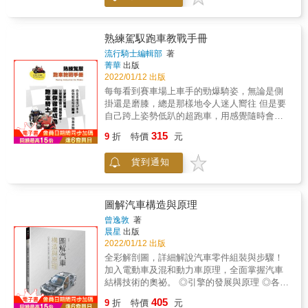
代戰該怎麼玩？ & 本書由TSR賽會創辦人老吳
－吳仲軒在業界超過25年資歷分析原廠設計概
念，與業界開發改裝品應用分析，主觀提供更
熟練駕馭跑車教戰手冊
寬廣的見解與看法，並與賽車結合蹦出全新火
流行騎士編輯部
著
花。
菁華
出版
2022/01/12 出版
每每看到賽車場上車手的勁爆騎姿，無論是側
掛還是磨膝，總是那樣地令人迷人嚮往 但是要
自己跨上姿勢低趴的超跑車，用感覺隨時會轉
倒的極低傾角攻略彎道 想想也是讓人心驚膽跳
315
9
折
特價
元
到不行，該怎麼辦呢？ 本書特別為了想入門跑
車騎乘的車友們特別編輯， 從騎乘跑車應具備
貨到通知
的基礎知識出發， 由最基本的騎乘姿勢開始，
施力要訣、恐懼對策、過彎動作、操控訣竅、
到知名賽車手的跑車騎乘技巧解析， 讓你一冊
打好基礎，朝頂尖車手邁進。
圖解汽車構造與原理
曾逸敦
著
晨星
出版
2022/01/12 出版
全彩解剖圖，詳細解說汽車零件組裝與步驟！
加入電動車及混和動力車原理，全面掌握汽車
結構技術的奧祕。 ◎引擎的發展與原理 ◎各式
引擎的安裝 ◎供油系統與點火系統 ◎電子引擎
405
9
折
特價
元
的由來與運作 ◎車用電腦的發展與系統應用 ◎