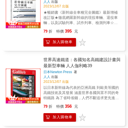
人人
出版
個問題了（笑）。 啊，好久沒搭飛機了！那種
說明摩托車的構造，也會介紹各種構造的用
2023/12/07 出版
感覺讓我內心澎湃。現在，我想我會去機場度
途、各機械構造之間的關係，以及各項技術的
★暢銷書《新幹線全車種完全圖鑑》最新增補
假。順便說一句，這本書充滿了關於機場的故
開發，以最容易理解的圖解方式，帶你進入摩
改訂版★徹底網羅新幹線的現役車輛、退役車
事！」 &
托車的世界。 本書特色 全彩修訂版，全面認識
輛，以及試驗列車、試作列車、檢測列車☆新
摩托車構造！ 摩托車是大家非常熟悉的交通工
版加入台灣高鐵700T型及預計2027年行駛的磁
具，尤其在台灣，是最普遍又便利的交通工
395
79
折
特價
元
浮列車中央新幹線☆日本最新的新幹線路線
具。它的種類很多，從電動車到重型機車，許
「西九州新幹線」已於2022年9月23日開通，
多人每天騎乘它通勤。然而，雖然每天接觸，
加入購物車
JR九州自行改造的專用車輛－－N700S列車備
但是你知道：「馬力和扭力有什麼區別？」
受矚目！本書從日本新幹線0系介紹至N700S，
「齒輪比是什麼？」「使用集合管的意義是什
網羅退役車輛、試驗列車、車廂內裝圖片、
麼？」等問題嗎，在摩托車壞掉的時候，你想
Logo標誌變化等珍貴照片，可以比較不同車
世界高速鐵道：各國知名高鐵建設計畫與
知道為什麼會故障嗎？在本書中，我們將使用
系、編組的差異，一覽日本新幹線車輛的歷史
最新型車輛 人人伽利略39
精美的照片和插圖，從基礎開始，以易於理解
沿革。也納入最新西九州新幹線N700S「海鷗
的方式解釋摩托車的構造。如果你了解摩托車
日本Newton Press
著
號」、最新試驗車「ALFA-X」、台灣高鐵車輛
的運作原理，你就能騎得更熟練、更舒適、更
人人
出版
介紹與預計2027年行駛的磁浮列車中央新幹線
安全！
2023/12/07 出版
車輛相關介紹。目前正在建設中的整備新幹線
以日本新幹線為代表的亞洲高鐵 到歐美等國的
有預計2024年通車的北陸新幹線「金澤～敦
高鐵技術及其發展 涵蓋世界各國與眾不同的奇
賀」間，及預計在2030年底開通的北海道新幹
特鐵路 為了省時省錢，人們不斷追求更先進的
線「新函館北斗～札幌」。還有數條路線雖未
交通技術。基於成本、載運量等考量，鐵路於
開始動工，但已制定了基本計畫，日本新幹線
356
79
折
特價
元
大眾而言一直是無可取代的移動手段，而且自
今後會如何發展，令人期待。&
從發明以來持續改良革新。綜觀歷史，鐵路先
加入購物車
進國從最初發明的英國，到日本開發出新幹線
將其發揚光大，如今又以鐵路網普及全國的中