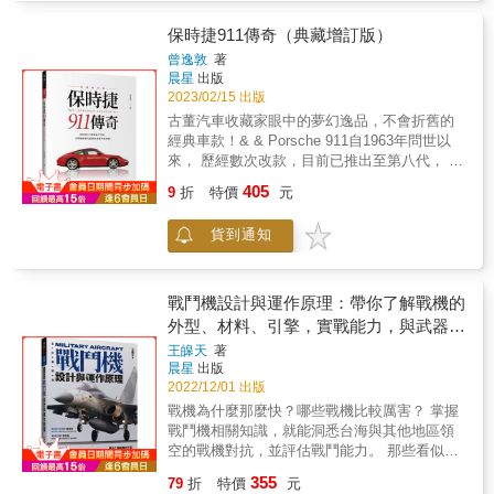
Dark Knight Rises）《蝙蝠俠對超人：正義曙
飛機竟然直接將排泄物排放在空中？ 《飛機大
光》（Batman v Superman: Dawn of
圖鑑》將從飛機的構造開始解剖，說明各重要
保時捷911傳奇（典藏增訂版）
Justice）、《正義聯盟》（Justice
構造與其機制。而客機的發展史當然不能漏掉
曾逸敦
著
League），甚至是《蝙蝠俠：阿卡漢騎士》
客機兩大巨頭「波音」跟「空中巴士」公司，
晨星
出版
（Batman: Arkham Knight，電子遊戲）、一九
本書以大幅圖片帶您一探隨著時代、需求的演
2023/02/15 出版
六六年的《蝙蝠俠》電視影集當中出現的經典
變，百花齊放的客機世界。航空工程在這120年
古董汽車收藏家眼中的夢幻逸品，不會折舊的
蝙蝠車，並完整收錄： ‧每一輛蝙蝠車在出現的
來有非常長足的進步，在第一次世界大戰期
經典車款！& & Porsche 911自1963年問世以
電影、影集或遊戲當中的由來（偉恩企業如何
間，飛機時速不過100~180公里；到了第二次
來， 歷經數次改款，目前已推出至第八代， 堪
把替美國國防部設計的武器轉移給自家少爺
世界大戰，時速提升到700公里。而現在，竟然
稱史上型號最多、最複雜的車系！ 911系列堅
用） ‧構造圖、剖面圖、原理圖，以及蝙蝠車的
405
在開發5馬赫（時速約6125公里）的極音速客
9
折
特價
元
持保留最原始風格架構， 卻成功打造出代代經
進化與變化 而除蝙蝠車外，本書並同步收錄蝙
機，無論世界各地，只要1天內都能來回。這想
典特色車款， 造就其不敗的地位。 & 是什麼樣
蝠戰機（Batwing）蝙蝠機車（Batbike）蝙蝠
必是當初萊特兄弟無法想像的世界吧！本書從
貨到通知
的魅力，讓車迷們為之瘋狂？ 讓我們一窺無可
船（Batboat）蝙蝠戰車（Batmobile）旋風蝙
飛機的多個面向分章介紹，有詳細圖解，也有
取代經典的極致魅力！ & 本書特色 & 1.最新增
蝠直升機（Whirly-Bat）－－當然，也同步收錄
精彩飛機圖鑑，最後一章會帶領各位讀者回顧
加保時捷911第八代車款！從保時捷的創立歷
說明與結構、以及在每一部作品當中所扮演的
飛機開發的歷史並展望未來。希望各位下次在
史，至歷代911的完整介紹，包含性能、外觀、
角色！ ◎華納兄弟正式授權！DC獨家製作專屬
戰鬥機設計與運作原理：帶你了解戰機的
搭乘、欣賞飛機時，能帶來新的體驗！★系列
演進及各代特色車款，附有精美的保時捷彩色
蝙蝠車插畫設計 ▎華納兄弟、DC正式授權 ▎
外型、材料、引擎，實戰能力，與武器的
特色★1. 日本牛頓出版社獨家授權。2. 主題明
相片。& & 2.簡單了解汽車系統運作原理：從
本書專屬「蝙蝠車」插畫設計 ▎正體中文獨家
科學
確，解釋清晰。3. 以關鍵字整合知識，含括範
王皞天
著
引擎、車體架構、操縱系統等，搭配作者自製
授權 ▎封面採用精裝與壓印技術（打凸） ▎全
晨星
出版
圍廣，拓展學習視野。
示意圖，解說困難的機械理論。 & 3.整理出歷
書內文使用進口雪銅紙 ▎全書內頁水性上光 超
2022/12/01 出版
代911的國際行情及常見維修狀況，可提供作為
高規格製作、最大限度呈現正式授權圖片質
戰機為什麼那麼快？哪些戰機比較厲害？ 掌握
資料參考，為適合保時捷收藏入門者及玩家們
感，收藏價值100%！ &
戰鬥機相關知識，就能洞悉台海與其他地區領
的專用書籍。 &
空的戰機對抗，並評估戰鬥能力。 那些看似離
你我遙遠的戰鬥機，其實就在當下遨翔天際，
355
79
折
特價
元
保衛我們。戰鬥機要能超音速飛行，不僅需要