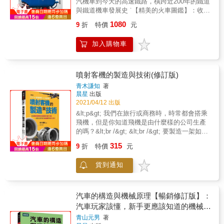
汽機車到今天的高速鐵路，橫跨近200年的鐵道
掌握汽車技術的自學讀本， 即使無任何基礎也
與鐵道機車發展史 ˙【精美的火車圖鑑】：收錄
同樣適用。 本書內容系統全面，插圖精美、內
400多種經典火車精美照片，搭配完整資料：型
文簡潔易懂， 可作為學習汽車技術的參考書、
1080
9
折
特價
元
號設計、構造解析、服役時間、時速馬力 ˙【經
工具書， 適合汽車專業的師生、汽車技術人
典的火車鐵道】：野鴨號、火箭號、皇宮列
員、汽車維修人員以及汽車愛好者使用。 本書
加入購物車
車、東方快車、西伯利亞鐵路、歐洲之星等精
特色 ◎以彩色的零件解剖圖及解釋傳動運作的
選火車檔案與經典鐵道旅程 ˙專有名詞審閱人：
原理圖，詳細介紹汽車組成及運行原理。 ◎按
世界遺產鐵道組織理事（Director of
照汽車結構特點分４篇章編寫，從主體、引
WATTRAIN) 古庭維 從最早的蒸汽機車到柴油
噴射客機的製造與技術(修訂版)
擎、傳動系統、懸吊裝置到相關配備，循序漸
引擎，再到今日的高速子彈列車，《終極鐵道
進地認識汽車機械原理。 ◎由大安高工資深教
青木謙知
著
百科》詳細記錄了鐵道的歷史與角色。你可以
晨星
出版
師黃國淵審校，內容精確，可供專業培訓使
走過每個時代，認識當代最重要的火車，瀏覽
2021/04/12 出版
用，同時利於一般汽車愛好者自學。
代表性列車的細部，了解這些傳奇火車的構
&lt;p&gt; 我們在旅行或商務時，時常都會搭乘
造，例如東方快車、仙后號、野鴨號、標槍號
飛機，但是你知道飛機是由什麼樣的公司生產
&hellip;&hellip;等等。你將能以全球性的眼光看
的嗎？&lt;br /&gt; &lt;br /&gt; 要製造一架如此
鐵道，探索世界最壯麗的鐵路，從南非到西伯
龐大的飛機需要用到非常多尖端技術與零件，
315
利亞，包括大吉嶺喜馬拉雅鐵路以及日本東海
9
折
特價
元
這些複雜的零件來自世界各地的許多不同公
道新幹線。書中也收錄重要人物的故事，包括
司，每種系統設備及機體元件都有各專業製造
關鍵發明家、推動鐵路旅遊的設計師與工程
貨到通知
商，最後再運往波音及空中巴士工廠進行組
師，以及他們面對的挑戰與鐵路建設時的文化
裝。&lt;br /&gt; &lt;br /&gt; 飛機組裝工廠號稱
背景。只要你是鐵道迷，《終極鐵道百科》就
「沒有柱子的世界中，最大的建築物」，在噴
是你必不可少的絕佳收藏。
射客機的製造現場，您可以看到像一座足球場
汽車的構造與機械原理【暢銷修訂版】：
面積那麼大的工廠大門！每一架飛機的製作除
汽車玩家該懂，新手更應該知道的機械原
了要考量使用者需求及經濟效益，其尺寸、重
理
青山元男
著
量也與維修、機場的適性息息相關。更不能忽