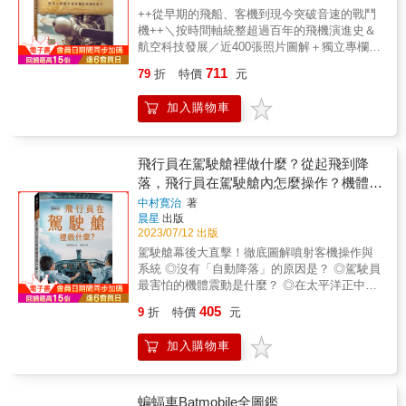
子花與藍色大海，充滿島嶼度假風情；泰國航
++從早期的飛船、客機到現今突破音速的戰鬥
空的標誌則是抽象化後的國花蘭花。◇◆鳥
機++＼按時間軸統整超過百年的飛機演進史＆
◆◇ —象徵人類對翱翔天空的憧憬—華信航空
航空科技發展／近400張照片圖解＋獨立專欄介
的「Ｍ」標記，並不是海鷗，而是昂首的猛禽
紹經典機型！一個多世紀以前，北卡羅來納州
海東青；海灣航空尾翼上有隻形象生動的獵
711
79
折
特價
元
某座小鎮一對兄弟對於翱翔天際的渴望，幫助
隼，金色塗裝也傳達出阿拉伯國家的富庶風
人類邁出了重要的一步。經過大量試飛實驗與
情。 ◇◆網址&QR Code◆◇ —在機身上為自
加入購物車
訓練，萊特兄弟首創飛行控制系統，為日後飛
家網站做宣傳在網路普及前，航空公司曾在機
機的實際運用奠定了基礎。從古時功能拙劣卻
身寫上電話號碼。到前幾年為止，用醒目大字
極富創意的鳥翅造型裝置，到以木材和布料打
寫上網址幾乎是廉價航空的常見模式，然而隨
造、能夠停留在空中幾分鐘的單人飛行器，如
飛行員在駕駛艙裡做什麼？從起飛到降
著智慧型手機時代來臨，也有航空公司將QR
今巨無霸客機可同時載運數百人在幾小時內飛
落，飛行員在駕駛艙內怎麼操作？機體系
Code放上機身，不過大概只能在飛機靜止時掃
到世界的另一頭；從早期空戰雙方飛行員以手
描吧?!其他單元還有目前流行的醒目大字&機腹
統如何運作？
中村寛治
著
槍互相射擊，到今日匿蹤戰機以巡弋飛彈精準
塗裝，或以直線、波浪、斜線妝點的樣式，或
晨星
出版
轟炸，飛航科技進步速度之快令人嘖嘖稱奇。
過去曾為周年紀念、運動賽事換上的特殊圖
2023/07/12 出版
本書記載的飛行器將私人飛機、客機、直升
案，種類豐富詳盡又充滿趣味性。不但適合航
駕駛艙幕後大直擊！徹底圖解噴射客機操作與
機、戰鬥機、轟炸機和飛船囊括在內，細數關
空迷珍藏，也有許多平常不容易看見的款式，
系統 ◎沒有「自動降落」的原因是？ ◎駕駛員
於所有機型的演變大歷史。明確而連續的時間
不妨一起透過精彩照片走訪世界各國，遨遊天
最害怕的機體震動是什麼？ ◎在太平洋正中央
軸統整了各年分值得一提的大事件，皆為航空
際吧！
發生引擎故障時該怎麼辦？ ◎波音787使用的
史上的重要里程碑。近400張照片圖解讓內容更
405
9
折
特價
元
「VFSG」是什麼？ 本書以飛行機組操作手冊
加豐富，針對特別重要的飛機亦有獨立專欄詳
為基礎，說明從準備出發到抵達的注意事項、
述其規格及歷史，引領讀者深入研究這些偉大
加入購物車
燃油效率最大化的巡航高度及速度、飛行重量
的發明。最後是關於著名的戰鬥機空戰王牌、
與重心位置的關係及決定方式等，搭配操控面
飛行員、創新家以及先驅等航空界偉人的生平
板的細緻圖解、機體各部位解說，讓你彷彿置
概述，多虧了他們的努力和熱忱，世人才有機
身駕駛艙中，跟著飛行員一起開飛機！ 本書特
蝙蝠車Batmobile全圖鑑
會見識到飛機能有如此驚人的發展。