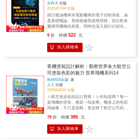
彎？二輪驅動和四輪驅動有什麼不同呢？本書
台科大
出版
與機身融為一體的新式客機和私人飛天車將不
以汽車引擎的機械原理為主軸，並從WHY與
2025/07/04 出版
再是白日夢？暢談飛機發展的可能性與未來樣
HOW圖文解說汽車各大部位的基本機械原理，
貌。【4】飛機的技術與科學耐高溫的鈦合金與
探討燃油機車與電動機車的電子控制系統，涵
引擎啟動、油門加速、方向盤掌控、煞車系
輕盈防鏽的碳纖維，哪個更適合用來製造飛
蓋基礎概論、系統檢修與故障排除，並比較各
統……幫助愛車的你更懂車。2、汽車迷必收！
機？飛機燃油通常都儲存在哪裡？如何避免在
廠牌與機種的差異。同時也深入探討介紹先進
以簡單易懂的方式，一篇介紹一個汽車知識，
高空飛行中遭到電擊？一同了解製造一台飛機
智駕汽車技術的基本原理及其零組件，包括感
幫助你快速掌握汽車的行進原理與機械構造。
522
9
折
特價
元
要傾注的技術與科學原理。【5】飛機的結構與
應器、演算法及數據處理等晶片技術，結合最
不論是汽車新手還是老手，都是必備的汽車基
設計從機艙、機翼、引擎，到航行燈光、雷達
新技術與市場趨勢，為技術學習者與專業人員
礎知識手冊；同時也是汽車維修從業人員進行
加入購物車
設備。拆解一架飛機的組成與裝備，認識結構
提供實用指引。
保養與維修的重要參考書。
帶來的性能差異。了解飛機如何對抗氣流與壓
力，穩固地飛上天空。【6】飛機的各種世界紀
錄全世界最快的飛機是哪一種型號？最暢銷的
客機塗裝設計解析：觀察世界各大航空公
飛機又是哪一架？介紹首次完成飛行的飛機、
司塗裝色彩的魅力 世界飛機系列14
世界最長的飛行紀錄、最大且最重的飛機等各
IKAROS出版
著
種令人驚奇的飛機世界紀錄。【7】飛機軼聞與
人人
出版
幕後故事本章介紹關於飛機的承載人數、總統
2025/04/24 出版
專機與一般客機的不同、飛機的飛行路徑有何
☆航空迷必收的設計寶典！☆你知道嗎？每一
特色、退役的飛機如何處置，以及名人的私人
架飛機的塗裝，都是一段故事。機身上的色彩
飛機等，新奇又有意思的飛機軼聞與故事。
與線條，不只是裝飾，更反映了航空公司的個
【8】在機場發生的大小事一座機場的落成，包
性、文化背景，甚至那個時代的潮流！ －
含航廈、塔台、跑道、機棚與停機坪等設施。
395
79
折
特價
元
－欣賞飛機塗裝的歷史變遷與魅力 －－收
又可因使用目的分為軍事目的的軍用機場，或
錄已經消失的珍貴塗裝 －－介紹中華航
一般民航機也可起降的民用機場。本章將介紹
加入購物車
空、長榮航空、星宇航空的塗裝設計特色
機場設施與其目的，以及遍布全世界充滿特色
機場停放的五顏六色客機，塗裝代表著航空公
的機場。【9】航空產業與從業人員世界第一家