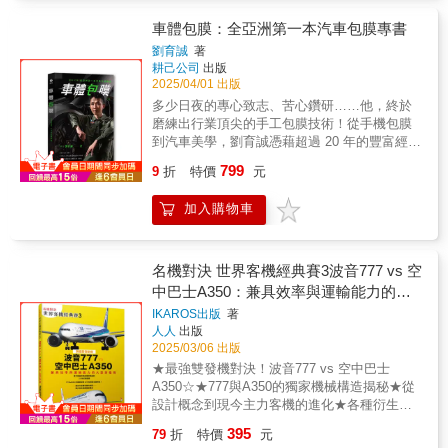
司的象徵或各國風土民情，讓人不禁好奇這架
航空公司成立於1919年，至今仍蓬勃發展，商
飛機從哪裡來？為什麼會有這樣的設計呢？作
車體包膜：全亞洲第一本汽車包膜專書
業飛航日益茁壯。每一次的飛行都有賴機師、
者身為走訪超過百國的專業飛機攝影師，一次
飛機維修技師，以及空服人員的努力。讓我們
劉育誠
著
介紹92間現役航空公司與23間已經消失&謎樣
深入了解每個職位上的航空從業人員都負責哪
耕己公司
出版
的航空公司，詳細解說塗裝設計的歷史變遷與
2025/04/01 出版
些事情、如何共同守護飛行安全！【10】搭上
特色！ 平時可能不會注意到飛機塗裝，其
飛機去旅行為什麼機票價格差很大？機票要透
多少日夜的專心致志、苦心鑽研……他，終於
實也反映了時代潮流的變化，例如1980年代流
過旅行社訂購？什麼叫直飛？什麼叫過境、轉
磨練出行業頂尖的手工包膜技術！從手機包膜
行直條飾線，機身上還會有免付費電話；到了
機？經濟艙跟商務艙有什麼不同？狗狗也可以
到汽車美學，劉育誠憑藉超過 20 年的豐富經
1990年代以後，開始流行斗大的廣告標題字體
跟我們一起搭飛機？跟搭飛機旅行有關的所有
驗，創辦了獨到的手工車體包膜品牌【絕世名
799
與白色機身，出現網址作為宣傳；廉價航空公
9
折
特價
元
知識，都蒐羅在第10章當中。從飛機的誕生到
膜】，以及推廣「標準化教學」與「技術檢
司興盛後，跳脫傳統航空公司的創意大膽塗裝
重大變化，以及日新月異的先進技術，飛航工
定」的【社團法人中華民國包膜檢定協會】。
也讓人感到耳目一新。 ★歷經破產重新振
加入購物車
業革新、飛安事故等大小事到最新趨勢解說應
在這本獨步亞洲的教學專書中，他更是不藏私
作的義大利航空，以金屬藍跟高質感的設計，
有盡有！
地將其深厚的技術功底完全公開！《車體包
在世界各地的機場成功達到宣傳作用。 ★
膜》是一本填補市場空白的先鋒之作，提供了
紐西蘭航空引人注目的全黑機體，代表國民以
包膜領域首創的系統性教材，讓有志學習的讀
名機對決 世界客機經典賽3波音777 vs 空
美式足球國家隊為傲的心情，並描繪代表性的
者不再像瞎子摸象般探索材料、走上技術冤枉
中巴士A350：兼具效率與運輸能力的大
蕨類植物。 ★星宇航空的尾翼用兩片小翼
路。這本書不僅是一本精密的技術教學手冊，
型旗艦機──世界飛機系列13
來表現公司名稱頭文字的「S」，後面是象徵北
IKAROS出版
著
更是包膜文化與匠人精神的全面展示。▶全方
人人
出版
極星的星星標誌。 ★邊疆航空每架飛機的
位完整內容從基礎材料到五大工法，再到交車
2025/03/06 出版
尾翼都描繪了栩栩如生的動物，多達140
檢測與證照考核，每一步都有專業指導，讓你
款。 ★德國給人沉穩嚴肅的印象，但神鷹
★最強雙發機對決！波音777 vs 空中巴士
按部就班，輕鬆掌握技術要領！▶獨家材料解
航空卻換成色彩繽紛的橫條紋塗裝，令人印象
A350☆★777與A350的獨家機械構造揭秘★從
密你能分辨 PVC、TPU、TPH 等材質的差異
深刻！ 透過豐富的飛機圖鑑，不但可以認
設計概念到現今主力客機的進化★各種衍生型
嗎？如何選擇適合的材料和效果？書中逐一拆
識世界各國的飛機，也能增加下次前往機場欣
號，一次看懂★帶你深入了解這兩大巨頭如何
解包膜材料的結構與特性，幫助你避開市場低
395
79
折
特價
元
賞的樂趣喔！
稱霸天空，航空迷不容錯過！航空公司會將主
價陷阱！▶影音保母級教學結合豐富的實例影