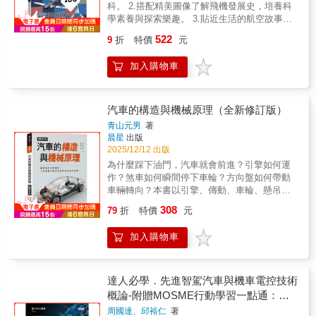
容，讓你不僅能充實船舶功能及其歷史知識的
科。 2.搭配精美圖像了解飛機發展史，培養科
表等面向，讓你一探噴射引擎在飛機中所扮演
理解， 更能透過作者中村辰美精美的36幅船體
學素養與探索樂趣。 3.貼近生活的航空故事，
的關鍵角色。◎精美圖片解析：搭配上詳細插
解剖圖大飽眼福！ 本書特色 ◎獨家收錄船隻專
拓展產業認知與對未來的想像力。 ★☆★優質
圖解析，讓您一目了然！
522
9
折
特價
元
門插畫家中村辰美親自登船走訪所繪製出的第
內容×專業評選殊榮★☆★韓國兒童教育文化研
一手稀有36幅日本船舶剖面圖，值得收藏！ ◎
究院 優良圖書少年韓國日報 優良兒童圖書
加入購物車
船舶檔案+全彩跨頁船舶解剖圖，繁體版無刪減
1903年，飛機首次載著飛行員翱翔天際。至今
日文手稿內頁+歷史及功能完整介紹，完美呈現
我們已可以隨心所欲地搭乘飛機出國旅行，或
船舶的前世今生！ ◎4大船舶分類✕36艘日本船
者乘坐熱氣球、滑翔機等有趣的飛行器俯瞰世
舶，從戰時到現代、從民生到娛樂，日本經典
界。飛機的技術革新與航空產業發展超越人類
汽車的構造與機械原理（全新修訂版）
船舶全蒐羅，讓你滿足對船的一切好奇！ &
想像。本書收錄100則故事╳300多張精美照片
青山元男
著
插圖，深入介紹大放異彩的各類飛行器與飛機
晨星
出版
知識，多角度綜觀飛行技術與科學原理、結
2025/12/12 出版
構，以及飛機的世界紀錄及趣聞。一本完整了
為什麼踩下油門，汽車就會前進？引擎如何運
解航空產業發展史與未來願景！【1】飛機的定
作？煞車如何瞬間停下車輪？方向盤如何帶動
義與變革熱氣球可以算飛機嗎？風力推進的滑
車輛轉向？本書以引擎、傳動、車輪、懸吊與
翔翼也可以算是飛機嗎？萊特兄弟如何發明飛
煞車系統為基礎，循序漸進解說最核心的汽車
308
機？第一架現代飛機又是如何誕生的？細數飛
79
折
特價
元
機械原理！◎從引擎運作到動力傳輸全圖解◎
機誕生的歷史背景與航空產業的發展。【2】飛
看懂支撐汽車的底盤與懸吊系統◎了解轉向、
行器的不同樣貌與功能載著旅客飛來飛去的客
加入購物車
煞車背後的機械關鍵◎延伸收錄電動車與油電
機、往返國家之間載貨的貨機與運輸機、可以
混合車工作原理用最淺顯易懂的方式，帶你真
自由調整方向的直升機、不須駕駛就能獨自控
正理解汽車的結構，成為懂得欣賞駕馭樂趣的
制飛行的無人機，以及奔向太空的火箭，這些
玩家！本書特色1、認識汽車的一本入門書！零
達人必學．先進智駕汽車與機車電控技術
飛行器各有不同任務與獨特樣貌！【3】飛機的
基礎也能輕鬆上手！ 為什麼車輪轉動，汽車就
概論-附贈MOSME行動學習一點通：評
未來願景氫動力飛機比生質燃料更加環保？太
會行進？為什麼左右車輪會以不同的轉速過
量．詳解
陽能飛機是否有機會問世？長得像魟魚、機翼
周國達、邱裕仁
著