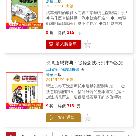
晨星
出版
略的是在導入新技術的同時，最優先考量的就
2020/08/01 出版
是確保及提高安全性！&lt;br /&gt; &lt;br /&gt;
汽車知識的最佳入門書 ! 零基礎也能輕鬆上手 !
飛機是結合多方面專業技術與科技的成果，
◆為什麼車輪轉動，汽車就會行進？ ◆二輪驅
&lt;br /&gt; 本書就要帶你來看飛機系統設備及
動和四輪驅動有什麼不同呢？ ◆為什麼左右車
製造零件製程全解析！&lt;br /&gt; ◎ 空中巴士
輪會以不同的轉速過彎？ ◆確保車輪能安全著
和波音客機的製造方式有什麼差別？&lt;br
315
9
折
特價
元
地的懸吊系統有哪些？ ◆為什麼車輪一旦停止
/&gt; ◎ 一個月最多可以製造多少架飛機？
轉動，煞車就會失效？ ◆為什麼休旅車在過彎
&lt;br /&gt; ◎ 這麼長的主翼和機體如何製造、
加入購物車
時容易出現車身搖晃的現像？ 本書以汽車引擎
如何運送？&lt;br /&gt; ◎ 「試飛」是要試哪個
的機械原理為主軸，並從WHY與HOW開始圖文
部分呢？&lt;br /&gt; ◎ 噴射客機引擎的進化與
解說汽車各大部位的基本機械原理，引擎啟
種類&lt;br /&gt; ◎ 噴射客機的壽命是幾年？
動、油門加速、方向盤掌控、煞車系統
快意過彎寶典：從操駕技巧到車輛設定
&lt;br /&gt; ◎ 製造噴射機的工廠有多大？
&hellip;&hellip;幫助愛車的你更懂車。 本書特
&lt;br /&gt; &lt;br /&gt; &lt;strong&gt;本書特色
流行騎士雜誌編輯部
著
色 ◎簡單易懂，一篇一知識，幫助不懂車的新
菁華
出版
&lt;/strong&gt;&lt;br /&gt; &lt;br /&gt; 1、噴射
手也能快速理解汽車的行進原理和機械構造。
2019/11/21 出版
客機製作流程大公開，帶你一窺製造現場的技
◎循序漸進地圖文式解說汽車行進原理和機械
術細節與浩大工程。&lt;br /&gt; 2、精美圖片解
彎道攻略可說是摩托車運動的醍醐味之一，從
構造，幫助駕車者開車好放心，遇到故障不擔
析，還有許多作者親自取材拍攝的照片，一目
快意順暢的切入、恰到好處的壓車迴旋到擺正
心。 ◎不僅是汽車新手或老手皆必備的汽車基
了然，具臨場感，以容易理解的方式傳達給讀
加速揚長而去，這個過程蘊藏了許多值得騎士
本知識書，也是汽車維修相關人員的最佳保養
者。&lt;/p&gt;
探索的空間。但其實除了操駕技巧外，許多騎
315
維修參考書。
9
折
特價
元
士常常忽略車輛設定也是影響過彎的重要因素
這件事。為了幫助不知道該如何設定愛車的讀
貨到通知
者，本書同時討論可以自行調整的車輛設定與
利於過彎的操駕技巧，讓兩方面彼此可以互相
協調，達到人車一體的境界。