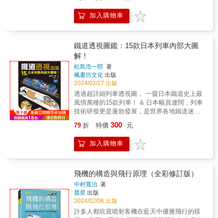
汽車趨勢 深入淺出探索汽車歷史與技術的100
處？」「哪一架飛機是全世界最大的客機？」
個故事！ 世界汽車擴大了人類的活動領域， 本
「飛機起飛時的速度是多少？」
加入購物車
書以100則生動解說鋪陳出世界汽車的歷史和發
&hellip;&hellip;，本書可說是《客機問題》的集
展過程！ & 8大主題細述有關汽車的一切， 完
大成之作，解答「關於飛機」「關於飛行」
整收錄任誰都曾好奇、想知道的汽車知識！ &
「關於操作」「關於駕駛艙」「關於航空旅
【1】綜觀汽車的發展與未來趨勢！ 重新認識
鐵道透視圖鑑：15款日本列車內部大圖
行」「關於機場」你想知道的各種問題。除了
汽車的定義和起源，介紹不同時代的汽車有何
解！
各式機種與技術之外，還有我們身處機場與機
特徵， 延伸介紹現在與未來的汽車技術與趨
艙時常浮現在腦海中的各種疑惑，全書總共嚴
松島浩一郎
著
勢， 從氫能車到自動駕駛，見證最新科技的發
格選定100個問題，並且以更簡單、更容易理
楓書坊文化
出版
展歷程！ & 【2】汽車藏著什麼樣的技術？ 不
解、更有趣的方式加以解說。同時，為了讓新
2024/02/27 出版
用鑰匙也能發動、汽車的心臟──引擎有什麼樣
接觸航空資訊的讀者們能夠有立體性、立即性
透過超詳細列車透視圖， 一窺日本鐵道史上最
的祕密？ 汽車燈光的各種作用、搭配雷達的汽
的理解，書中也會隨著各式主題配置多幅精美
風情萬種的15款列車！ & 日本幅員遼闊，列車
車有何特殊功能？ 總是給人俐落又輕而易舉印
相片，請帶著這本書，一起享受你的航空旅行
技術研發更是蓬勃發展，是世界各地鐵道迷必
象的絕妙技術一次看懂！ & 【3】其來有自？
吧！ 讀者好評 「我一直在等這樣的一本書！我
訪的國家之一！ 本書由專業機械插畫師──松島
汽車的設計與構造 汽車一定要是四輪嗎？
300
79
折
特價
元
喜歡看飛機，所以我常常去機場。我很高興在
浩一郎繪製， 以透視圖解析日本15台具代表性
SUV、RV、CUV各有什麼用途？ 各家汽車品
羽田機場的書店找到了這本書！ 在觀察飛機
的列車內部與功能配備， 並輔以歷史與發展的
牌的設計的由來、汽車的材料等豐富內容， 滿
加入購物車
時，會出現一些問題：為什麼主翼位於機身上
詳細介紹， 對台灣鐵道迷而言，無論是入門還
足讀者無止境的好奇心與探究心。 & 【4】奔
方或下方？購買一架客機要多少錢？我很喜歡
是研究都值得一讀！ ★曾牽引知名列車奔
馳與速度的狂想，世界頂級汽車與汽車公司 就
一次就讀完它。 這本書比在網路上搜尋更容易
馳，日本國產柴油機車的頂點★ ──DD51型柴
算不開車、不懂車也略知一二的知名品牌， 這
理解，也更準確。主題增加至100個，內容更加
油機車（北斗星色） 為了達成自行開發正統柴
飛機的構造與飛行原理（全彩修訂版）
些大型指標性的汽車公司曾有什麼樣的歷史，
豐富。我很高興我的航空知識愈來愈多。 每個
油機車的目標， 日本在正處於高度經濟成長期
一探創造風格與潮流的頂級汽車世界！ &
中村寬治
著
主題都用兩頁篇幅進行了解釋，並配有彩色照
的1962年時開始製造DD51型柴油機車， 之後
晨星
出版
【5】還想知道更多！有趣的汽車知識 跑車一
片，使其易於閱讀。 我喜歡帶著它去機場，在
大量使用於未電氣化的地方幹線等鐵道。 DD51
2024/02/06 出版
定要發出巨大聲響嗎？頭燈顏色也有過變化？
觀景台上一邊看飛機一邊看這本書。」 「由於
型的車身標準色為紅色， 但隸屬JR北海道的車
汽車和摩托車誰的速度快？為什麼汽車大多是
許多人都欣賞噴射客機在藍天中優雅飛行的樣
我經常出差，經常搭乘飛機，閱讀這本書解決
輛為配合行駛於上野～札幌間的寢台特急「北