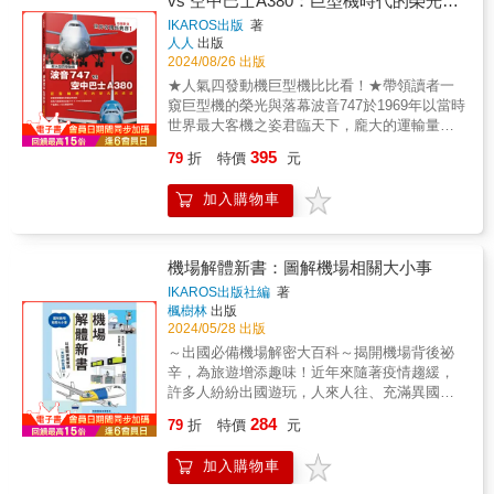
vs 空中巴士A380：巨型機時代的榮光與
絡做對照，詳述機種的開發背景、衍伸機型特
艦機的寶座。波音開發777時首次採取「協同作
提升安全性。而且為了保護環境，實現去碳
色等，搭配精彩內部照片瞭解雙發中型機成為
終結──世界飛機系列10
IKAROS出版
著
業」的方式，剛上市就能投入長程航線營運，
化，多數國家對汽油車的管制日趨嚴格，加速
多家航空公司主力的與理由。
人人
出版
與787搭配無間，就此銷售長紅；而空中巴士也
了汽車的電動化與電動車轉型。&電動車在行駛
2024/08/26 出版
不甘示弱，推出新世代高科技廣體機
時不會排放汙染環境的物質。因此，電動車被
★人氣四發動機巨型機比比看！★帶領讀者一
A350XWB，帶給顧客更舒適的體驗，訂單急速
視為一種終極的「環保車」，作為環境問題的
窺巨型機的榮光與落幕波音747於1969年以當時
跳升，後續機型也成功大幅拓展航線，成為空
解方，近幾年愈來愈受重視。所以現在全世界
世界最大客機之姿君臨天下，龐大的運輸量為
中巴士逆襲的王牌。本書便以知名波音777 跟
的電動車銷量都在急速攀升。&從機械、電、化
民間航空業者開啟了新世代，長年暱稱為「巨
空中巴士A350 開發背景、各種衍生機型加以解
學的角度，透過豐富插圖及照片，完全圖解終
395
79
折
特價
元
無霸客機」，在飛機迷當中擁有高人氣。波音
說，並以旗艦機種的變遷，回顧民航機的發展
極「環保車」電動車的基本知識&本書除了以照
747除了兼具客貨機功能取得亮眼成績外，也有
歷史。系列特色1. 針對飛機內部、各重要部位
片和圖片整理並解說電動車的運作原理外，還
加入購物車
運載太空梭、飛行天文台、空中滅火……等多
用圖片加以解說2. 精彩衍生機型一覽3. 將類型
從各個層面與不同觀點闡明電動車普及所要面
種用途。而在波音公司獨佔大型飛機市場多年
相近的機種做對比，清楚了解兩間公司的策略
臨的課題。另外，也將一併介紹跟電動車一樣
後，終於迎來挑戰者－－空中巴士公司致力打
差異4. 日本的航空公司全機名冊、列表一次收
靠馬達驅動的親戚：混合動力車、插電式混合
造出的A380。史上最大客機的寬敞客艙，在航
機場解體新書：圖解機場相關大小事
錄
動力車以及燃料電池車，帶你了解電動車產業
空公司彈性運用下，不斷創新改革，甚至有航
的全貌。&認識電動車，不單單只是多認識一種
IKAROS出版社編
著
空公司將淋浴間、有如私人宅邸般的豪華套房
楓樹林
出版
汽車，更能幫你思考未來的社會變化。因為電
搬上飛機。即使這兩種大型飛機特色十足、備
2024/05/28 出版
動車的普及，不只跟未來將發生的俗稱「移動
受喜愛，但隨著市場需求轉變及環保意識抬
革命」的交通大變革有關，也會促使人們去思
～出國必備機場解密大百科～揭開機場背後祕
頭，最後仍相繼走向停產之途。本書將一般大
考能源之於社會的意義，以及現在全球正努力
辛，為旅遊增添趣味！近年來隨著疫情趨緩，
眾也熟悉的波音747、空中巴士A380做比較，
實現的永續社會。
許多人紛紛出國遊玩，人來人往、充滿異國風
分別解說其開發背景、衍生機型、內部構造解
情的機場，逐漸恢復以往的盛況……但你可有
284
說等，透過精彩照片帶領讀者一窺巨型機的榮
79
折
特價
元
想過，身為出國必經之處的「機場」究竟具有
光與落幕。
什麼樣的運作機制與魅力嗎？透過本書情境，
加入購物車
想像一段從日本出發，抵達國外機場的旅
途……了解從登機方法、機內設備到出入境離