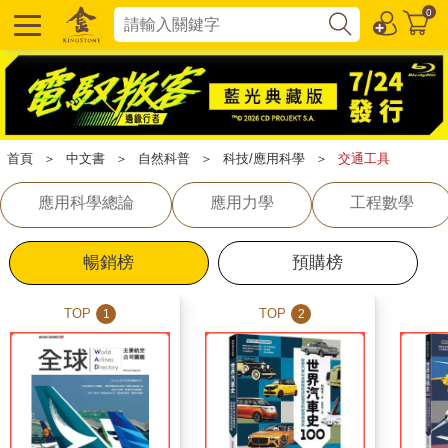
0
首頁
＞
中文書
＞
自然科普
＞
科技/應用科學
＞
交通工具
應用科學總論
應用力學
工程數學
暢銷榜
預購榜
TOP
TOP
1
2