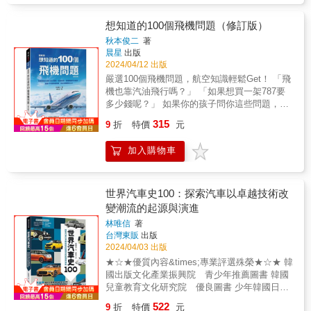
開機場等流程，甚至是飛機製造商、飛機跑
道、管制塔台等各種與機場相關的知識和背
想知道的100個飛機問題（修訂版）
景！✔PART1 抵達機場後介紹登機報到的方
秋本俊二
著
法、機場櫃台相關的工作人員、進行安全檢查
晨星
出版
與出國手續的方法，以及在機場內忙碌工作的
2024/04/12 出版
車輛和守護旅客安全的各種系統。✔PART2
嚴選100個飛機問題，航空知識輕鬆Get！ 「飛
登上飛機後介紹經濟艙、商務艙、頭等艙各自
機也靠汽油飛行嗎？」 「如果想買一架787要
的特徵，並解說飛機餐、安全裝備等機內設
多少錢呢？」 如果你的孩子問你這些問題，你
備。✔PART3 飛機降落後飛機降落後，接連
能正確回答嗎？你是否也有過這樣的疑問：
315
有「入境審查」、「行李提領」、「海關檢
9
折
特價
元
「為什麼那架飛機的機翼在機身上方，而這架
查」等層層關卡需要通過。本章帶領讀者預習
飛機的機翼在機身下方呢？」&hellip;&hellip;
抵達到入境之後的各種流程，減輕旅客心中壓
加入購物車
當我們搭乘飛機在空中飛行，看著窗外的景
力。✔PART4 機場背後的運作介紹客機分類
色，看到了機翼，你可能會浮現這些簡單的問
與主要製造商，並說明管制系統、跑道及滑行
題，甚至是有些怪異的問題，像是： ◎哪一架
道的功能，帶領各位一起看看安全、舒適的飛
飛機是全世界最大的客機？ ◎哪一架是全世界
世界汽車史100：探索汽車以卓越技術改
行背後是如何來運作。一起來窺探機場的背後
飛得最遠的客機？ ◎飛機的油箱位在哪裡？ ◎
變潮流的起源與演進
祕辛，體會其獨特魅力，為你的國外旅程增添
如果雷擊會發生什麼事？ 本書收集了100個這
一番樂趣吧！本書特色◎詳細解說搭配豐富插
林唯信
著
樣的問題，並配置精美的照片和圖表進行深入
台灣東販
出版
圖，加深閱讀印象！◎循序漸進帶領讀者了解
淺出的解說。你能透過本書輕鬆理解，而且非
2024/04/03 出版
有趣、不艱澀的機場相關知識！◎終極圖解
常有趣，能與孩子分享關於飛機的一切。 請帶
書！透過精簡圖解，快速掌握機場相關詞彙！
★☆★優質內容&times;專業評選殊榮★☆★ 韓
著這本書，一起享受你的航空旅行！ 本書特色
國出版文化產業振興院 青少年推薦圖書 韓國
嚴選100個飛機問題，航空知識輕鬆Get！ 「要
兒童教育文化研究院 優良圖書 少年韓國日
多少錢才能買得起一架飛機？」「客機輪胎的
報 優良兒童圖書 & 從1769年的蒸汽車到最新
耐用程度有多高？」「飛機的油箱位於何
522
9
折
特價
元