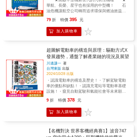
上飛機。可惜這樣擁有四具發動機的巨型飛
華航、長榮、星宇也有採用的中型機！ 石
機，在石油危機、環保意識逐漸抬頭的情況
油危機讓航空公司轉而追求環保與燃油效益，
下，經濟效益不佳，最後走上停產一途，黯然
導致四發動機巨型客機黯然退出空中市場。隨
落幕。透過本書精彩的機體部分照片，細數巨
395
79
折
特價
元
後取而代之的就是以波音787&767與空中巴士
型機時代的光榮與終結。★波音787&767 vs 空
A330&A340為代表性的雙發動機中型機，堂堂
中巴士A330&A340──全功能中型機躍升天空的
加入購物車
成為空中的主角。 過去中型機只能用在國
主角石油危機導致四發動機巨型客機黯然退出
內線或短距離的國際線，但由於飛機設備不斷
空中市場後，隨後取而代之的就是波音
改良、信賴度提升，重要的是ETOPS放寬限
787&767與空中巴士A330為代表性的雙發動機
制，使雙發動機中型機也能投入長程的國際航
超圖解電動車的構造與原理：驅動方式X
中型機。波音787夢幻客機採用新的複合材料與
線使用。波音787夢幻客機採用新的複合材料與
發展趨勢，通盤了解產業鏈的現況及展望
強勁發動機，讓使用效率大幅提升，而波音767
強勁發動機，讓使用效率大幅提升；波音767良
良好的起飛著陸能力，在地方機場也能大顯身
川邊謙一
著
好的起飛著陸能力，在地方機場也能大顯身
手；空中巴士的A340剛上市時，前景一片看
台灣東販
出版
手，成為能靈活運用的全能中型機。767、787
好，可惜啟用不到20年便停止生產，A330問世
2024/10/28 出版
就此業績蒸蒸日上，一躍成為波音的銷售冠
時則僅有零星訂單，但經過改良後，營運成本
・認識電動車的構造及歷史！・了解駕駛電動
軍。 在空中巴士的發展史上，帶來巨大貢
大幅降低，從此銷售一路長紅。這兩款相似的
車的優點和缺點！・認識充電站等電動車基礎
獻的A330&A340雖然為姊妹機，命運卻大不
姊妹機皆為波音、空中巴士締造數一數二的佳
設施！・窺見自動駕駛和氫能社會等未來願
同。四發動機A340剛上市時，前景一片看好，
績，分別為雙發動機中型機開創新時代，成為
景！&認識電動車＝窺見未來的社會一次掌握為
然而由於雙發廣體客機得以投入長程航線，導
378
9
折
特價
元
天空中的主角。★波音777 vs 空中巴士
交通帶來巨大變化的「移動革命」&現在，百年
致四發長程客機的需求頓時銳減，啟用18年後
A350──兼具效率與運輸能力的大型旗艦機航空
一度的移動革命即將發生。正如從前廉價汽油
便停止生產；而雙發動機A330問世時僅有零星
加入購物車
公司會將主力的「旗艦機種」，投入長距離國
車（福特T型車）在美國上市後，大多數的馬車
訂單，但經過改良後，營運成本大幅降低，銷
際線或國內幹線。過去多由四發機、三發機擔
都被汽車取代，如今整個交通系統也在發生巨
售開始一路長紅，成為空中巴士數一數二熱銷
任，不過隨著航程延長、發動機可靠度提升、
大變化，汽車在社會中扮演的角色即將發生改
的機種。 本書將具有時代開創代表性的波
航線相關法規放寬等等，波音777跟空中巴士
變。&汽車已開始像電腦與手機那樣可以隨時連
【名機對決 世界客機經典賽1】波音747
音787&767與空中巴士A330&A340開發歷史脈
A350這兩款大型廣體雙發機相繼出世，問鼎旗
上網路交換資訊，並朝著自動化的方向發展以