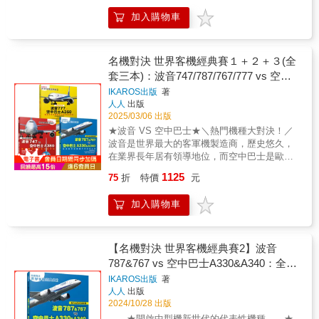
力的「旗艦機種」，投入長距離國際線或國內
片與 QR 碼教學，讓包膜技術的學習更直覺，
加入購物車
幹線。過去多由四發機波音747、A340或三發
方便你輕鬆理解、快速上手！▶行業創新前沿
機DC-10、L-1011等擔此重任，不過隨著航程延
憑藉多年的研發與實作，劉育誠持續推動台灣
長、發動機可靠度提升、航線相關法規放寬等
包膜技術的發展，從投身國際市場的材料研
等，波音777跟空中巴士A350這兩款大型廣體
名機對決 世界客機經典賽１＋２＋３(全
發、推動教學認證，到推廣包膜保險，每一步
雙發機相繼出世，問鼎旗艦機的寶座。大型廣
套三本)：波音747/787/767/777 vs 空中
都走在產業最前端！不論你是想提升技能的專
體雙發機不但可以降低油耗、維修費用，同時
業人士、寶貝愛車的車主，還是對汽車美學有
巴士A380/A330/A340/A350──世界飛機
IKAROS出版
著
又能提升座位數，經濟效益廣受航空公司歡
濃厚興趣的讀者，此書都是你書架上不可或缺
人人
出版
系列
迎。波音開發777時首次採取「協同作業」的方
的經典之作！
2025/03/06 出版
式，廣納客戶建議，於營運前便取得航線相關
★波音 VS 空中巴士★＼熱門機種大對決！／
許可，剛上市就能投入長程航線，與787搭配無
波音是世界最大的客軍機製造商，歷史悠久，
間，就此銷售長紅，連貨機領域也大有斬獲。
在業界長年居有領導地位，而空中巴士是歐洲
而空中巴士這方也不甘示弱，歷經艱辛推出新
多國聯合創立的民航機製造商，以高度技術聞
世代高科技廣體機A350XWB後，帶給顧客更舒
1125
75
折
特價
元
名。兩者不分軒輊，持續打造出開創新時代，
適的體驗，訂單急速跳升，後續機型也成功大
符合航空業界需求又帶給旅客舒適體驗的熱門
幅拓展航線，成為空中巴士逆襲的王牌。這兩
加入購物車
客機。★波音747 vs 空中巴士A380──巨型機
款當今最熱門的機種，除了客貨機以外，也成
時代的榮光與終結波音747於1969年以當時世界
為驗證最新技術、環保燃料、自動化飛行等的
最大客機之姿君臨天下，龐大的運輸量為民間
測試機，或作為球隊專機翱翔天際等。兩者之
航空業者開啟了新世代，長年暱稱為「巨無霸
【名機對決 世界客機經典賽2】波音
間展開劇烈的市場競爭，證明都是相當傑出的
客機」，在飛機迷當中擁有高人氣，至今仍備
787&767 vs 空中巴士A330&A340：全功
產品。本書便以知名波音777 跟空中巴士A350
受喜愛。而在多年後，空中巴士公司致力打造
開發背景、各種衍生機型加以解說，並以旗艦
能中型機躍升天空的主角──世界飛機系
IKAROS出版
著
出的A380，以史上最大客機的寬敞客艙互別苗
機種的變遷，回顧民航機的發展歷史。
人人
出版
列11
頭，在航空公司彈性運用下，不斷創新改革，
2024/10/28 出版
甚至將淋浴間、有如私人宅邸般的豪華套房搬
★開啟中型機新世代的代表性機種 ★