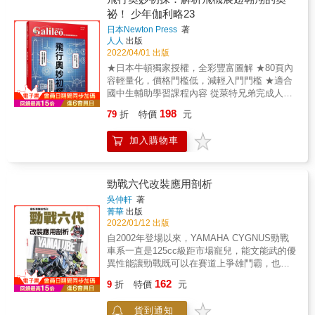
平時看不到的幕後工作場景大揭密！專業作者
祕！ 少年伽利略23
群帶領大家一窺精彩紛呈的飛航知識大全： 由
日本Newton Press
著
現任飛行員介紹飛機結構與操作原理：飛機如
人人
出版
何起飛與降落？飛機的動力從何而來？在本書
2022/04/01 出版
可以一探究竟。航空管制、航務與航空業的各
★日本牛頓獨家授權，全彩豐富圖解 ★80頁內
種面貌，乃至飛航安全的重要關鍵
容輕量化，價格門檻低，減輕入門門檻 ★適合
&mdash;&mdash;航空氣象，由專業簽派員為
國中生輔助學習課程內容 從萊特兄弟完成人類
您解開奧祕。 航空飛行顧問補充各種與飛機密
首次載人飛行至今，飛機的各項構造與機能愈
不可分的趣聞：全球飛機有哪些品牌、美國飛
198
79
折
特價
元
加進步。本書主要以最大客機「A380」為例，
行學校如何運作、將來是否會出現無人駕駛民
說明飛機從離地、飛行、著陸到維修的整個流
航機的未來預測等等，都可以在本書中一探究
加入購物車
程與原理，也介紹最新戰鬥機「F-35B」及正在
竟。 除了是一本可以抱著輕鬆的心情翻閱的課
開發中的「太陽能飛機」，一併瞭解各類型飛
外讀物，也是一本值得好好收藏查閱的工具
機的主要差異，學習飛機得以在天空翱翔的奧
書。就讓本書以輕鬆、專業、不艱澀的文字，
祕！ 以80頁的輕鬆內容帶讀者從科學的角度理
勁戰六代改裝應用剖析
告訴你關於飛航科技的演變、相關知識與搭機
解飛行的原理，與生活經驗加以結合，下次在
前不可不知的各種精彩內容，如果想深入淺出
吳仲軒
著
機場觀察飛機時就可以更有收穫，拓展知識領
菁華
出版
了解飛機構造、飛行原理、航路規劃、航空歷
域。 系列特色 1. 日本牛頓出版社獨家授權。
2022/01/12 出版
史等關於航空的奧祕，《飛機迷都想知道的50
2. 釐清脈絡，建立學習觀念。 3. 一書一主題，
個超知識》絕對是個好幫手！ 本書特色 ◎透過
自2002年登場以來，YAMAHA CYGNUS勁戰
範圍明確，知識更有系統，學習也更有效率。
易於理解的文字與豐富的圖片詳細說明，兼顧
車系一直是125cc級距市場寵兒，能文能武的優
閱讀和理解學習的樂趣 ◎現任機師、簽派員、
異性能讓勁戰既可以在賽道上爭雄鬥霸，也能
航空飛行顧問合力著作，龐大知識後盾帶給讀
在日常通勤中展現舒適性，其興盛程度甚至一
162
9
折
特價
元
者最新最實用的飛航理論與實務 ◎深入淺出，
個紅綠燈就能舉辦車聚。2020年台灣山葉發表
內容兼具深度與廣度，讓你從專業飛航科學原
第六代勁戰CYGNUS GRYPHUS，全面翻新的
貨到通知
理到趣味冷知識一把抓
設計著實令人驚豔，同時也帶出新的課題－六