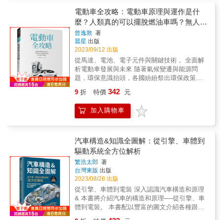
國領先國際。 本書從高速鐵路的技術層面開始
介紹，剖析列車動力形式、電力系統、車體、
電動車全攻略：電動車原理與運作是什
制軔、軌道技術，以及為了提升安全性與舒適
麼？人類真的可以擺脫燃油車嗎？無人駕
度，發展上有過何種考量與改進方式。透過
駛會成真嗎？
曾逸敦
著
「打造日本新幹線車輛」的專欄，還能進一步
晨星
出版
了解列車的組裝過程。 日本以新幹線為代表，
2023/09/12 出版
高速鐵路網已經連貫北海道與九州，是不可或
從馬達、電池、電子元件與關鍵技術， 全面解
缺的國家基礎建設。隨著時代演進，歐洲各國
析電動車發展與未來 隨著氣候變遷與能源問
也克服了地形限制，陸續開通高速鐵路。較知
題，環保意識抬頭，各國紛紛祭出環保政策推
名的例子如法國已將高速鐵路網遍布全境，也
動，全球電動車銷量快速成長，在各國政府的
持續向他國出口車輛與技術。 書中搭配多張精
342
9
折
特價
元
激勵政策以及車廠積極推出新車款等因素帶動
美照片，全面講述世界高速鐵路的最新情況。
下，電動車已經成為未來動力車的發展趨勢，
除了日本新幹線的歷史與車輛，亦網羅了法國
加入購物車
預計未來無論是兩輪機車、四輪房車、休旅
等歐洲國家的知名高速鐵路建設與系統，也會
車、甚至是公共巴士，都會慢慢轉變為電動
講解動力、制軔、時刻表等支撐高速鐵路運輸
車。 本書將介紹電動車發展歷史與技術，從馬
的技術和服務。另有獨立章節介紹世界各國最
達、電子技術、電子元件、電路介紹與應用、
汽車構造&知識全圖解：從引擎、車體到
獨特的列車，能欣賞與眾不同的鐵路風景。 系
控制技術等，到自動駕駛的發展與演進，以及
驅動系統全方位解析
列特色 1.本書系取得日本牛頓出版社的授權，
未來展望，讓你全面了解電動車發展與原理。
以精美插圖、珍貴照片及電腦模擬圖像，深入
繁浩太郎
著
本書特色 ◎全彩解剖圖，全面了解電動車產
淺出解說科學知識，淺顯易懂。 2.以一書一主
台灣東販
出版
業！ 電動車是近十年來最熱門的話題，電池的
題的系統化，縱向深入閱讀，橫向觸類旁通，
2023/08/28 出版
進步與半導體發展帶動了電動車的快速崛起，
主題涵蓋天文、數學、物理、化學、生命科學
從引擎、車體到電裝 深入認識汽車構造和原理
到底電動車是真的環保嗎？充電站會取代加油
等領域。 3.以不同的角度提出各種科學疑問，
& 本書將介紹汽車的構造和原理──從引擎、車
站嗎？過多電動車集中充電會影響附近配電
啟發讀者對科學的探究興趣。 &
體到電裝。 本書配以豐富的圖文介紹各種跟汽
嗎？電動車也有行動電源？未來會有機器人幫
車有關的知識， 你可以在本書學習到構成汽車
電動車充電？本書以全彩圖解析，帶你看電動