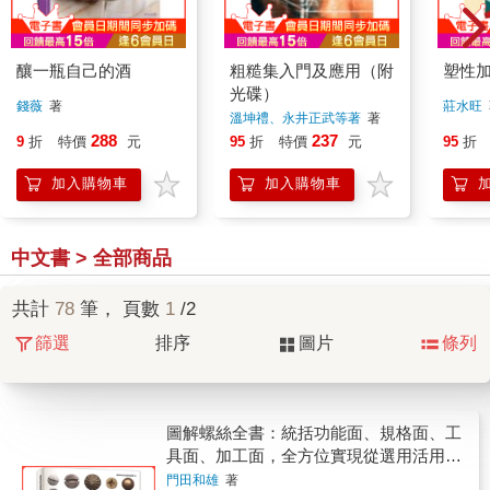
釀一瓶自己的酒
粗糙集入門及應用（附
塑性
光碟）
錢薇
著
莊水旺
溫坤禮、永井正武等著
著
288
237
9
折
特價
元
95
折
特價
元
95
折
加入購物車
加入購物車
中文書 > 全部商品
共計
78
筆， 頁數
1
/2
篩選
排序
圖片
條列
圖解螺絲全書：統括功能面、規格面、工
具面、加工面，全方位實現從選用活用規
格品到自行製造的實務能力
門田和雄
著