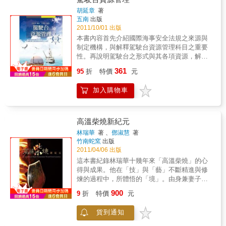
也闡述台灣紡織工業的發展經緯。◎為台灣紡
胡延章
著
織產業在文化、社會、國際經濟與民生工業發
五南
出版
展上，留下顯著卻也具趣味性的紀錄。◎柔性
2011/10/01 出版
描繪台灣紡織達人在創業、經營管理、研發及
本書內容首先介紹國際海事安全法規之來源與
人才培養之經營商道。
制定機構，與解釋駕駛台資源管理科目之重要
性。再說明駕駛台之形式與其各項資源，解釋
各項資源之重要性及如何運用，並循序介紹駕
361
95
折
特價
元
駛台團隊之成員。由於所有駕駛台相關資源之
收集與管理運用，完全是由駕駛台團隊成員擔
加入購物車
任，說明了駕駛台團隊成員之重要性。因此，
對於管理者之組織管理與領導，團隊成員的壓
力與疲勞度管理均有專章介紹與說明。航行計
畫之制定、執行與監測均強調重複檢核之重要
高溫柴燒新紀元
性。此外，船上對內對外的通信，亦應注意其
林瑞華
著 、
鄧淑慧
著
內容重點與簡潔明晰之傳達。電子海圖顯示與
竹南蛇窯
出版
資訊系統為一相當進步與實用之航海儀器，本
2011/04/06 出版
書對於電子海圖之製成、相關規定與使用注意
這本書紀錄林瑞華十幾年來「高溫柴燒」的心
事項亦有詳細說明。引水人在船一章乃強調駕
得與成果。他在「技」與「藝」不斷精進與修
駛台團隊之成員，切不可因為引水人在船而疏
煉的過程中，所體悟的「境」。由身兼妻子、
於航行應注意之事項。船上潛在危機、緊急情
學生、知己好友的淑慧幫忙整理、轉達；旁白
900
況與應變處理部分，本書亦予解說並列出各種
9
折
特價
元
介紹……有一部分的篇幅是由林瑞華自己所
狀況提供參考。在案例研討部分則將實際發生
寫、或是口述學生紀錄。所以這本書有兩個人
之案例提出，檢討原因及說明防範之道。
貨到通知
在說話……本書特色◎全彩印刷，忠實呈現高
溫柴燒的面貌。◎大量圖解說明，讓讀者更易