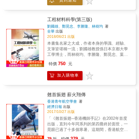
貨到通知
造複合材料的品質已非常重要。 複合材料雷射
勞？ 🛞輪子怎樣開啟了人類的探險時代，
增材製造技術有廣闊的應用前景，具有非常顯
讓我們的足跡遍布地球，甚至踏足宇宙？
著的經濟及社會效益。本書對複合材料雷射增
➿被隱藏起來的彈簧，如何使摩天大樓拔地而
材製造技術的發展及應用進行介紹，全書共7
工程材料科學(第三版)
起，並形塑今天的城市生活？ 🧲不只是導
章：第1章介紹雷射加工與增材製造技術的基本
劉國雄、鄭晃忠、李勝隆、林樹均
著
航，磁鐵還幫助我們打破空間限制，讓距離不
原理與發展情況；第2章介紹雷射增材製造工藝
全華
出版
再窒礙溝通與交流？ 🔎鏡片如何促進醫學
與裝備；第3章介紹複合材料雷射熔覆層局部-
2018/06/21 出版
變革，讓人類掌握生命密碼，甚至讓創造生命
整體界面的結構、演變機理、結合機制及性
本書集名家之大成，作者本身的學識、經驗、
變成可能？ 🪢兼顧實用與美學功能的繩
能；第4~ 6章針對近年來廣受人們關注的先進
文筆皆堪稱一流；劉國雄教授係日本京都大學
子，數千年來也為我們提供了心靈上的療
材料，如金屬基/陶瓷複合材料、非晶- 奈米化
工學博士，而林樹均、李勝隆、鄭晃忠、葉均
癒？ ⛽從取水工具到人工心臟，人類如何
複合材料、金屬元素改性複合材料等的雷射製
蔚四位教授則是清華大學材料博士，五位教授
發明出各式各樣的泵浦來延續與挽救生命？
750
造問題進行介紹；第7 章給出一些雷射增材複
特價
元
均執教於國內知名學府。今有幸邀集諸位教授
& 《如何在果凍上蓋城市？》的作者、曾參
合材料的應用示例，用於指導相關理論研究及
將數年來的寶貴心得編纂成書，分享讀者。目
與建造西歐最高建築物碎片塔的結構工程師羅
實際工業生產。 全書針對近年來廣受人們關注
加入購物車
前材料在工業之各種不同領域上扮演著舉足輕
瑪．艾葛拉瓦，將帶領我們走進工程學的微觀
的複合材料的雷射增材製造問題，對其製造原
重的關鍵性角色，相信您研讀此書後，斟酌本
世界，一睹七種不顯眼、卻又無處不在的基本
理、工藝特性、成形機理及局部組織等做了系
身所需必可使您融會貫通各種工程材料之種類
零件，如何成就各種奇蹟，推進人類文明的發
統闡述，並給出了相關的應用示例，可指導相
及其特性與特徵。本書適合大學、科大機械、
展。&💡被埋沒在歷史中的發明家故事&
翹首振翅 薪火翔傳
關理論研究及實際工業生產。 本書可供從事材
材料及相關工程科系之「工程材料」、「機械
「他們來自於世界各地，也來自不同的時
香港青年航空學會
著
料開發及雷射增材製造領域的相關工程技術人
材料」課程使用，亦可提供從事於機械、材
代， 他們是讓電流通過自己雙手的醫師、
經濟日報
出版
員使用，也可供大學相關科系師生閱讀參考。
料、鑄造、熱處理等方面之研究及工程技術人
用顯微鏡研究自己精子的商店老闆、 接受
2017/10/27 出版
員作研讀之書籍。 本書特色1、本書是材料科
豬心移植的病患、對破掉的餐盤感到沮喪的家
「《翹首振翅─香港機師手記》在2002年首度
學基礎知識的入門書，全書編輯大綱是材料科
庭主婦&hellip;&hellip;」& 在人類發明與創
出版，直到今年同系列的第四冊終於面世，一
學基礎佔四分之三的篇幅，五大類工程材料約
新的歷程中，不乏知名於世的傑出工程師和科
晃眼已過了十多個寒暑。這期間，香港航空業
佔四分之一，只做概念性的介紹。2、各種工程
學家，但也有更多締造了卓著成就的人物，卻
改變很大，由於亞洲，尤其是內地市場，經濟
379
材料的各種性能及其應用，是由材料的內部結
因為時代環境或身分所限而默默無聞。羅瑪在
79
折
特價
元