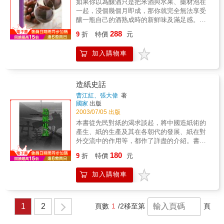
如果你以為釀酒只是把米酒與水果、藥材泡在
一起，浸個幾個月即成，那你就完全無法享受
釀一瓶自己的酒熟成時的新鮮味及滿足感。
真正的釀酒不是只有浸泡，更要完全發
288
9
折
特價
元
酵！本書將指導你如何運用輔助工具及正確步
驟，簡單輕鬆釀出各式水果酒、乾果酒，甚至
加入購物車
難得一見的氣泡酒！
造紙史話
曹江紅、張大偉
著
國家
出版
2003/07/05 出版
本書從先民對紙的渴求談起，將中國造紙術的
產生、紙的生產及其在各朝代的發展、紙在對
外交流中的作用等，都作了詳盡的介紹。書中
並穿插大量有關造紙的事件、詩詞典故及名家
180
9
折
特價
元
論述，使全書內容更加充實完整，讓讀者能一
覽中國造紙術發展的輝煌歷史。
加入購物車
1
2
頁數
1
/2
移至第
頁