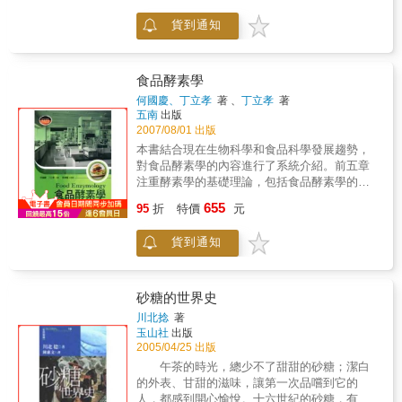
裝置設計練習就可以熟練系統化設計技巧和瞭
貨到通知
解市售真實USB裝置的原理。尤其最後一個雙
工通信裝置可以涵蓋絕大多數的串列傳輸介
面，是開發新產品的典範。豐富的實作練習讓
本書成為絕佳的教科書。除了USB裝置設計課
食品酵素學
程外，也可以當作進階微控器課程的教科書。
何國慶、丁立孝
著 、
丁立孝
著
第一部分對USB2.0規範書作了清晰明確的介
五南
出版
紹，又提供許多範例和練習，可以單獨成為
2007/08/01 出版
USB通識的教材，更是USB裝置開發工程師必
本書結合現在生物科學和食品科學發展趨勢，
備的參考工具。本書備有教師手冊光碟，可以
對食品酵素學的內容進行了系統介紹。前五章
用於教導SN8P和Cypress的USB微控器。
注重酵素學的基礎理論，包括食品酵素學的背
景、酵素的生產與分離純化的相關知識、酵素
655
95
折
特價
元
反應動力學知識、固定化酵素與固定化細胞、
酵素分子改造與修飾等內容。 從食品酵素學的
貨到通知
發展、酵素的獲得、分離的純化、動力學特性
到固定化應用和分子水平的修飾改造做了詳盡
的介紹。 後九章重點介紹酵素在食品工業各領
域中的廣泛應用，涉及酵素在食品加工、貯藏
砂糖的世界史
保鮮、發酵、食品分析、保健食品及酵素與食
川北捻
著
品衛生和安全的關係等方面的知識。內容新
玉山社
出版
穎、瞄準前沿、突出應用，通過應用實例闡述
2005/04/25 出版
了酵素與食品工業實踐的密切關係，是本書的
午茶的時光，總少不了甜甜的砂糖；潔白
濃墨重筆和新穎之處。 & 本書注重食品酵素學
的外表、甘甜的滋味，讓第一次品嚐到它的
的實踐應用兼顧酵素學的基礎理論，既可作為
人，都感到開心愉悅。十六世紀的砂糖，有藥