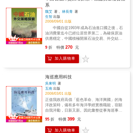
例及自行研發之分類、不可分辨關 係、依賴
系
度、約簡及核的Matlab 工具箱，以供讀者能做
魏艾
著 、
林長青
著
一實地的練習及驗證結果之用。
生智
出版
2008/09/01 出版
中國自從1993年成為石油進口國之後，石
油消費量迄今已經位居世界第二，為確保原油
供應穩定，中國積極開展石油交易、外交結
盟、軍售及貿易合作並進的政策，從西伯利亞
270
9
折
特價
元
到非洲、從中東到亞太，中國的經濟及軍事實
力已構成歐美國家掌控地緣優勢巨大的挑戰。
加入購物車
東海油田爭奪、麻六甲海峽安全、西伯利亞開
發、上海合作組織、中亞反恐行動、中東石油
危機、非洲人權問題、拉丁美洲反美風潮等議
題表面上看似毫無關聯，但其實都可以從中國
海巡應用科技
石油外交策略中釐清脈絡。鑑於坊間論著對於
吳東明
著
上述議題缺乏整合性的分析架構，因此作者針
五南
出版
對中國依賴進口石油所牽動的外交政策轉變，
2008/03/01 出版
提出以中國為核心，向外與產油國利益結合所
正值我政府高倡「藍色革命、海洋興國」的海
形塑的安全複合體系，同時整合地緣政治觀點
洋政策時，備有多年海洋學經實務職能，宿願
分析體系潛在問題，試圖以全新的理論架構作
自我淬勵，日新又新。因此彙整從事海巡事務
為回應。 本書所提出的石油外交安全複合
教學研究心得，以分享海巡志業同好。關於本
399
體系概念，從中國追求國家發展之整體戰略，
95
折
特價
元
書內容概有說明港口國管制制度的設置宗旨及
向外推導至國際地緣政治層次，觀察中國如何
工作目標，相較於國際社會在港口國管制制度
因應產油國政治風險和運輸路線風險，並同時
加入購物車
的蓬勃發展，對於我國海事安全及環境保育等