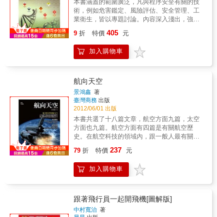
本書涵蓋的範圍廣泛，凡與程序安全有關的技
術，例如危害鑑定、風險評估、安全管理、工
業衛生，皆以專題討論。內容深入淺出，強調
方法及步驟的介紹及應用，避免理論探討及公
405
9
折
特價
元
式的推演。本書分為七章，前三章為基本觀
念、化學品的毒性與火災、爆炸的特徵。第四
加入購物車
章危害辨識，不僅介紹主要辨識方法，並列舉
實例。第五章為可能性與後果分析，第六章為
風險分析與風險評估案例。最後一章為安全管
理，除介紹OHSAS 18001與TOHSMS職業安
航向天空
全管理制度外，還介紹歐美先進國家主要跨國
景鴻鑫
著
公司的安全管理政策與規範。
臺灣商務
出版
2012/06/01 出版
本書共選了十八篇文章，航空方面九篇，太空
方面也九篇。航空方面有四篇是有關航空歷
史。在航空科技的領域內，跟一般人最有關係
的一定是飛航安全。飛航安全也是台灣社會的
237
79
折
特價
元
重大課題，因此，本書選了四篇飛航安全的相
關文章。太空方面也有四篇是有關歷史的文
加入購物車
章，在太空科技的領域內，由於台灣並未積極
的參與，所選的四篇均著重在科技的本身。科
技的發展本身就是一種文化，因此，本書在航
空太空領域內，各選一篇科技文化的文章，作
跟著飛行員一起開飛機[圖解版]
為本書的階段性總結。也算是一種提示，提示
中村寬治
著
科技發展的根是在文化，科技要蓬勃，一定不