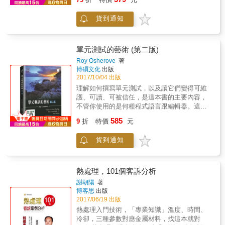
迅速發展，能負擔飛機票旅遊的人大幅增加，
構所呈現，因此需要研習材料科學基礎知識，
本書中為我們重新講述了這些鮮為人知的故
這除了造就廉航發展外，亦加大了空域及機場
才能循序漸進、融會貫通各種工程材料之性能
事，以及他們對於工程學和這個世界舉足輕重
貨到通知
空航的流量。與此同時，本地對航空業者的需
及其應用。3、工程材料在各種不同的領域，有
的貢獻。&& 工程學可以揭露我們過去的模
求亦增加&hellip;&hellip;我希望透過這書為大家
時是關鍵性的材料，若能選擇適材適用，將使
樣，把人類的歷史告訴我們，亦能反映我們當
展示航空業不同崗位的故事、訓練及知識，吸
工業產品價廉物美。4、本書適合大學、科大、
下的面貌。如果能理解我們所製造出來的東西
引有志投身航空業的年青人加入我們，一起努
單元測試的藝術 (第二版)
技術學院材料、機械、電機相關科系學生及對
如何運作，它也將成為我們通向光明未來的引
力將飛行的點點滴滴「翔傳」下去！」──高級
Roy Osherove
著
工程材料有興趣的工程師研習。
路者。& 本書將從小處開始，為你打開那些
培訓機長馮志亮。 ．全書由28位現職機師，以
博碩文化
出版
表面看來高深莫測的東西，並期望能再一次點
及工程師和航空安全主任執筆。 ．全書分四
2017/10/04 出版
燃你對探索各種人類創新發明的好奇心，進而
章，包括「入航需知」、「實戰攻略」、「拉
理解如何撰寫單元測試，以及讓它們變得可維
啟發你深入複雜但引人入勝的工程學世界。
闊視野」和「飛凡體驗」。 ．書中內容不但實
護、可讀、可被信任，是這本書的主要內容，
&&⚙️本書特色⚙️&．探索七種被譽為「文明基
用，讓有志投身航空業的年青人對業界有認
不管你使用的是何種程式語言跟編輯器。這本
石」的零件背後的技術，以及鮮為人知的發明
識，從而及早裝備自己。而且，還有不少機師
書涵蓋了撰寫單元測試的基本知識，並且講解
家故事。．揭示工程學對於人類的寶貴意義
585
日常工作的小情小事可堪玩味，當中包括不少
9
折
特價
元
互動測試的基礎，介紹了在真實世界撰寫、管
&mdash;&mdash;工程學的核心從來都是以人
驚險場面，以及令人動容的時刻。
理和維護單元測試的最佳實踐。
為本，並藉此引領出一條對這個世界更有同理
貨到通知
心的道路。．作者手繪可愛而明瞭的解構圖，
幫助讀者輕鬆拆解複雜機械和儀器的運作原
理。．收錄前人珍貴的設計圖，一睹在沒有當
熱處理，101個客訴分析
今科技協助年代令人驚豔的先驅設計。&&⚙️各
界好評⚙️&「作者艾葛拉瓦為熱愛寫科普書的結
謝朝陽
著
構工程師，擅長以結合歷史說故事的方式來傳
博客思
出版
遞工程概念，將工程學變得簡單有趣，過去審
2017/06/19 出版
定其暢銷作：《如何在果凍上蓋城市？》及
熱處理入門技術，「專業知識」溫度、時間、
《哇！這是怎麼蓋出來》，對這樣的寫作風格
冷卻，三種參數對應金屬材料，找這本就對