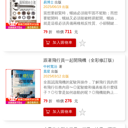
易博士
出版
2025/06/19 出版
當想要鎖緊時，螺絲必須能牢固不鬆動；而想
要鬆開時，螺絲又必須能被輕易鬆開。螺絲，
就是這樣必須具備兩種相反性質、小卻關鍵的
機械零件。「螺絲」是製造有形物件時不可或
711
79
折
特價
元
缺的機械零件之一。動手實踐的自造者，在進
行機械設計時，需要決定螺絲所需的形狀、尺
加入購物車
寸與材質。尤其是強度設計，需要根據抗拉強
度的計算結果等參數，選擇強度等級相符的螺
栓及螺帽。更應該事先考量螺絲的鎖固工具、
預孔的加工與尺寸（公稱直徑）、螺絲的位
跟著飛行員一起開飛機（全彩修訂版）
置、螺絲長度等。無論是選擇現有的規格品或
中村寬治
著
是自行製造專屬的螺絲，前者需要具備能夠選
晨星
出版
用適當的螺絲並加以應用的能力，後者透過學
2025/03/12 出版
習如何使用切削加工、鐓製及滾製加工、3D列
全面認識飛機的駕駛與操作，了解飛行員的所
印等來製作螺絲，同時可加深對螺絲工法的理
有飛行任務內容〜◎駕駛艙和儀表板長什麼樣
解。本書專為愈來愈多的自造者讀者量身打
子？◎引擎是如何啟動的呢？◎飛機能夠上升
造，透過本書能夠學習到螺絲全方位的完備知
到多高？◎飛行的速度有多快？◎如何克服緊
276
識，並且透過動手實踐，將創意具體實現。 數
79
折
特價
元
急情況與搖晃，怎樣安全降落？◎燃料是儲存
位製造時代來臨，滿足創客自造設計的國際規
在什麼地方呢？◎空中巴士和波音飛機的自動
格與高附加價值需求運用螺絲功能結構×材料力
加入購物車
降落功能有何不同？◎如果天氣不好，無法看
學×加工處理，活化製造運動和STEAM教育理
到跑道的時候，應該怎麼辦？當你搭飛機時，
念本書特色：‧鎖固與鬆動防範措施須知：螺絲
可能正好奇著駕駛艙裡發生了什麼事？透過這
力學、鎖固管控與鎖固工具；旋轉鬆動與非旋