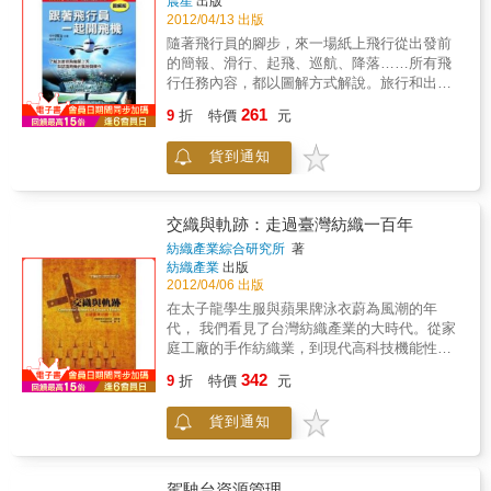
晨星
出版
能忽視文化的影響。編者希望本書的集結出
2012/04/13 出版
版，能夠為航太留下歷史紀錄，貢獻一己的微
隨著飛行員的腳步，來一場紙上飛行從出發前
薄心力。本書特色將過去四十年中《科學月
的簡報、滑行、起飛、巡航、降落……所有飛
刊》所刊載的各學科文章按編成專書。
行任務內容，都以圖解方式解說。旅行和出差
搭乘飛機時，你是否曾經對於「飛行員到底在
261
9
折
特價
元
做什麼」產生莫大的好奇心？正是因為連飛行
員踏入駕駛艙這些過程都看不到，反而更加加
貨到通知
深了我們的疑惑。透過這本書，從出發前的準
備，到啟動、起飛、巡航、下降高度、進場、
降落、緊急事態的對應等，所有飛行員的任務
內容，都將以彩色圖解方式實況報導。◎駕駛
交織與軌跡：走過臺灣紡織一百年
艙和儀表板長什麼樣子？◎要飛多快、飛多
紡織產業綜合研究所
著
高，飛多遠？◎如何克服緊急情況與搖晃，怎
紡織產業
出版
樣安全降落？◎駕駛艙裡的各種聲音所代表的
2012/04/06 出版
意義？◎開飛機和開車的大不同◎詳細解說波
在太子龍學生服與蘋果牌泳衣蔚為風潮的年
音B777與空中巴士A330駕駛上的不同本書特色
代， 我們看見了台灣紡織產業的大時代。從家
1、用彩色插圖說明飛機如何駕駛，淺顯易懂。
庭工廠的手作紡織業，到現代高科技機能性布
2、飛行員的任務完全解說3、本書帶讀者進入
料的一貫化紡製技術；本書從歷史的縱軸出
342
乘客止步的駕駛艙，看飛行員如何駕駛飛機，
9
折
特價
元
發，以人物、庶民生活、潮流、事件、政策、
能讓讀者身歷其境，好像自己也是飛行員，過
品牌等角度，記述台灣紡織產業一百年來的發
足「開飛機」的乾癮。
貨到通知
展歷程與故事，讓六年級以上的朋友重拾曾經
熟悉的、關於「衣」的生活記憶，也為台灣紡
織產業做一次較全面的回顧。本書特色◎介紹
台灣紡織產業史上，人、事、物的精彩軌跡，
駕駛台資源管理