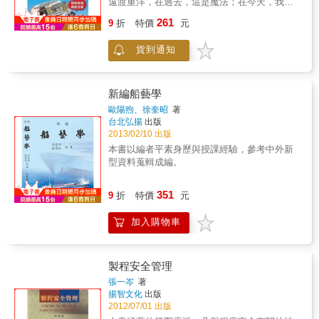
遠渡重洋，在過去，這是魔法；在今天，我們
式將如何改變我們的生活、我們的法律以和我
稱之為科學。從萊特兄弟充斥著答答聲的往復
們的經濟。 由各領域的專家長達上百小時的訪
261
9
折
特價
元
式引擎到今日的噴射渦輪，引擎隨著時間不停
談研究，提供給讀者從現在到未來更多有關3D
的進化，今日的天空由噴射引擎稱霸一方。噴
列印的資訊！ 如果你對於創新科技、商業策
貨到通知
射引擎有什麼特殊之處可以有今日的地位？噴
略、熱門科學或科技對社會帶來的衝擊感到好
射引擎是如何讓飛機起飛的？它的工作有哪
奇，此書絕對會讓你深深著迷！ 作者霍德．利
些？引擎靠的是怎樣的動力學？噴射引擎的系
普森是一位先進研究者與講者，他的康乃爾大
統由什麼組成？如何運作？本書從不同角度帶
學實驗室為跨領域研究的先鋒；梅爾芭．柯曼
新編船藝學
您解析噴射引擎，讓您徹頭徹尾地了解噴射引
以她同時身兼作者與科技分析師的身分，讓沒
歐陽煦、徐奎昭
著
擎的原理！從噴射引擎的職掌、螺旋槳到噴射
有程式開發經驗的使用者也能輕易上手。他們
台北弘揚
出版
引擎的演化、噴射引擎的構造與機件、運動原
的合作讓本書能夠將革命性的科技以文字的方
2013/02/10 出版
理到認識噴射引擎的儀表，就讓噴射引擎帶你
式簡單敘述。
本書以編者平素身歷與授課經驗，參考中外新
一起飛上天吧！本書特色1.噴射引擎職掌完全
型資料蒐輯成編。
解說2.精美圖片解析，讓你一目了然3.本書帶您
從不同的角度了解噴射引擎，讓您在紙上跟著
351
噴射引擎翱翔天際。
9
折
特價
元
加入購物車
製程安全管理
張一岑
著
揚智文化
出版
2012/07/01 出版