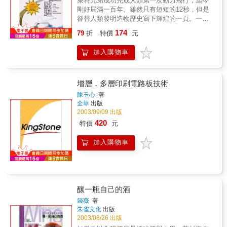
萊特兄弟成功完成人類第一次動力飛行，迄今
剛好屆滿一百年。雖然只有短短的12秒，但是
卻替人類發明造物歷史寫下輝煌的一頁。一百
年來，飛行技術日新月異。你知道飛機是如何
174
79
折
特價
元
飛上青天嗎？本書以身旁容易取得的材料，製
作紙飛機或橡皮動力飛機。透過模型飛機的試
加入購物車
飛，讓你了解飛行的基本構造，體驗自然的力
量或技術的樂趣。 一百年前，萊特兄弟帶
領人類飛上青天；一百年後，我們將告訴你飛
機在空中飛翔的秘密
增層．多層印刷電路板技術
陳玉心
著
全華
出版
2003/09/09 出版
420
特價
元
加入購物車
釀一瓶自己的酒
錢薇
著
朱雀文化
出版
2003/08/26 出版