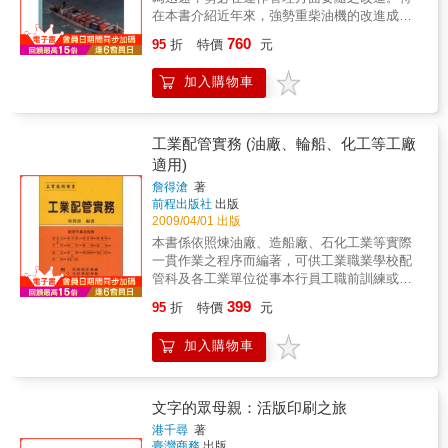
法律問題與責任。對於相關研究者與研發工程
在本書介紹近年來，強勢重柴油機的改進成就
師而言，本書更就ECDIS這類即時操作用地理
和未來的發展，並就實務運用、維護及檢驗等
760
資訊系統的物件模型資料設計與空間分析技
95
折
特價
元
方面予以說明。 作者並以專章介紹燃氣渦
術、電子導航圖的顯示與管理、資料的保護與
輪機，為河海人員特考之新增項目，使讀者更
更新、GPS/DGPS衛星定位、AIS船舶自動識
加入購物車
了解燃氣渦輪機在商船上的應用。適用指標：
別系統、以及船舶交通資訊服務系統、海上電
◎從事輪船輪機職務或相關專業人士。◎相關
子公路、e-化航行等最新應用發展等方面，提
科系學生適用。
供了深入的探討與充份的參考資訊。
工業配管實務 (油廠、輪船、化工等工廠
適用)
詹得滄
著
前程出版社
出版
2009/04/01 出版
本書係依照煉油廠、造船廠、石化工業等實際
一貫作業之程序而編著，可供工業職業學校配
管科及各工業單位從事本行員工職前訓練或在
職訓練之教材，亦可供建築給水，衛生配管工
399
95
折
特價
元
程人員做參考研習之用。 本書以實用為
主，文字力求簡明，附有插圖，是學者易於吸
加入購物車
收領會，除能熟悉本職種相關知識外，更能適
應現階段工業社會之工作需要。 本書附有
技術士檢定規範，及水匠考試規範。並有學科
模擬試題，附有解答，俾使讀者易於學習及認
文字的眾母親：活版印刷之旅
識。適用指標：◎參加技術士檢定人員。◎相
港千尋
著
關科系之學生。◎相關職業之從業人員。
臺灣商務
出版