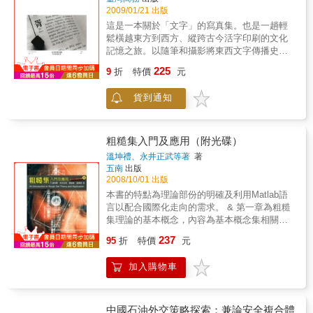
2009/01/21 出版
這是一本關於「文字」的寫真集。也是一趟輕
鬆橫越東方到西方、縱跨古今活字印刷的文化
記憶之旅。以隨筆和攝影將東西文字傳播史和
活字生命記錄於書籍型態，本書或許是唯一和
225
9
折
特價
元
最後的一本。本書難得之處，在於深入幾乎是
禁地的法國國家印刷廠內部，為當今屈指可數
貨到通知
世界最古老的印刷廠，拍攝珍貴的照片紀錄。
大日本印刷廠「直雕」活字的細膩雕刻絕技，
與專業師傅的最後身影。透過名攝影家港千尋
觀察細膩的文字和充滿人文風格的影像呈現。
粗糙集入門及應用（附光碟）
本書特色：★ 令人驚豔的「活字版印刷」專題
溫坤禮、永井正武等著
著
書！★ 穿插大量珍貴圖片，一睹傳統印刷工藝
五南
出版
之美。
2008/10/01 出版
本書的特點為理論部份的明確及利用Matlab語
言以配合國際化走向的需求。 & 第一章為粗糙
集理論的基本概念，內容為基本概念集相關軟
性數學的說明。 第二章 則為粗糙集理論的數學
237
95
折
特價
元
觀念，有不可分辨關係、下近似集、上近似
集、邊界集、正域、近似精確度、粗糙度、歸
加入購物車
屬函數、屬性約簡與核的介紹。 第三章對區間
數與區 間運算做一完整的介紹，主要的目的為
連結類比與數位的數學。 第四章則將第二章中
的理論部分加以完整的解析。 第五章為應用實
中國石油外交策略探索：兼論安全複合體