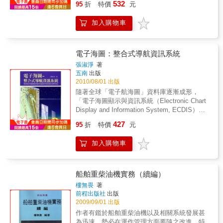
532
95
折
特價
元
進一步接受進階滅火訓練課程。本書依據國際
海事組織所制定的一九八八年基本滅火典型課
加入購物車
程(Model Course 1.20)以及一九九一年進階滅
火典型課程(Model Course 2.03)綱要編寫而
成，內容分為船舶火災預防與安全管理篇、船
舶火災理論與應變作業篇以及船舶火災演訓與
電子海圖：整合式導航資訊系統
人員安全篇等三篇共計十三章，兼顧理論與相
張淑淨
著
關實務之探討，頗能裨益教學與訓練需要。
五南
出版
2010/08/01 出版
隨著全球「電子航海圖」資料庫逐漸成形，
「電子海圖顯示與資訊系統（Electronic Chart
Display and Information System, ECDIS）」
已被國際公約列為高速船的必要設備，且即將
427
95
折
特價
元
擴大適用範圍強制更多船舶安裝。實際上
ECDIS在提高航行安全與效率方面的效益已廣
加入購物車
受肯定而成為船舶航行資訊整合的核心平台。
本書係以多年教學與研發應用的實務經驗為基
礎，以國際海事組織ECDIS訓練課程綱要為主
軸，有系統地探討ECDIS的資料特性、軟體功
船舶重柴油機實務（續編）
能設計、航儀資訊的整合關鍵、國際法規與服
樓無畏
著
務運作架構。對於ECDIS的使用者而言，本書
前程出版社
出版
的基本教學目標是：能有效且安全地操作
2009/09/01 出版
ECDIS設備、能適當使用ECDIS相關資訊、知
作者有鑑於船舶重柴油機以及相關系統發展甚
道ECDIS的相關限制、了解電子航海圖的相關
為迅速，勢必在運作管理方面要隨之改進。特