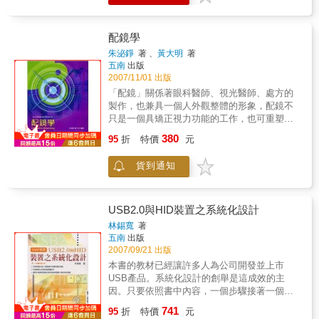
處理美國、日本及俄羅斯既競爭又合作的微妙
工作應可提供參考。 自從我國海岸巡防法公佈
態勢。對於中國未來石油安全與全球石油供應
實施後，海岸巡防署銜命擔負維持我國海域警
議題，本書將根據現有理論架構，提出明確的
衛保安、犯罪偵查、海難搜救、油污防治、航
配鏡學
趨勢預測，便於後繼研究者更有系統地檢驗相
行安全及環境保育等執法要務。謹以美國海岸
朱泌錚
著 、
黃大明
著
關問題。
防衛隊為見賢思齊借鏡，期能為我國海域巡防
五南
出版
及執法等事務規畫，提供建言，審慎研析我國
2007/11/01 出版
現存組織功能問題，或為我國海岸巡防署組織
「配鏡」關係著眼科醫師、視光醫師、處方的
功能規畫參考。 本書提供印度政府所制定的海
製作，也兼具一個人外觀整體的形象，配鏡不
域法，賦予該國家專屬經濟區水域的經驗，介
只是一個具矯正視力功能的工作，也可重塑造
紹其海岸防衛隊的現有組織、海巡艦艇及航空
型，改變形象及情緒，更是美學的表現。 &
380
器等現況，及其海域監控科技發展趨勢及科技
95
折
特價
元
「配鏡學」為視光教育中的核心科目，而環顧
設備研發等海巡科技應用展望。 近年來，一個
國內視光專業書籍菁蕪紛雜，業者自我進修管
歐盟新船型的設計概念誕生擴充應用其現有海
貨到通知
道缺乏；於此，作者以從業三十年資深先進，
軍系統功能的貨櫃化及標準化等理念，裝載各
亦同時職教二十餘年的專業背景出版此專書。
式艦載裝備等，以達到滿足快速更換武器及應
& 本書在實務及理論方面均有極豐富且深入的
勤裝備等需求。最後，探討美國海岸防衛隊如
見解。本書內容包括第一章生理、第二章光
USB2.0與HID裝置之系統化設計
何著手應用科技設備採購，說明整合海岸防衛
學、第三章儀器、第四章鏡框以及第五章鏡
林錫寬
著
隊設備系統，並且定義該系統如何作出提議解
片，涵蓋「配鏡學」的 基礎與所有重要項目；
五南
出版
決方案，進而提供我海岸巡防機關未來前瞻二○
第六章在試題與解說中，附上測試題目以供讀
2007/09/21 出版
年發展計畫所需建置各式功能船艦時，船務技
者進行自我檢測。因此，此書對視光系科的在
本書的教材已經讓許多人為公司開發並上市
術人員有所參考應用。
學學生或是視光從業人員而言，其價值是不容
USB產品。系統化設計的創舉是這成效的主
置疑 的；對於精進的配鏡專業技術，也將有極
因。只要依照書中內容，一個步驟接著一個步
大的助益。
驟，按步就班就能於數天內完成一個USB裝
741
95
折
特價
元
置。以多媒體鍵盤當作樣板，再藉由書中四個