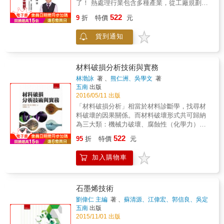
如沐春風。本書以我們熟悉的七項工程小發
了！ 熱處理行業包含多種產業，從工廠規劃、
明，穿插豐富有趣的歷史故事，娓娓道來衍生
設備採買、試俥到產品生產等整廠工程及管理
522
9
折
特價
元
的重要工程應用，讓我們眼界大開。」
實務。 鐵鋼材料在受到加熱、冷卻或加工時，
&mdash;&mdash;呂良正／臺灣營建研究院院
其動態及靜態的強度均會發生顯著的變化；通
貨到通知
長、國立臺灣大學土木工程學系教授&「若要讚
常由於材料選擇不當、熱處理操作不當、或者
嘆人類文明的成就，工程學是最顯明的代表，
不合於使用條件等之原因而起，嚴重者致使工
幾乎永不停歇地帶來更高、更快、更大、更
作件不堪使用。 此書中案例中，由專業領域的
小、更輕、更精準、更堅韌的科技物，無可限
行家針對產品問題並提出解決對策及建議。
材料破損分析技術與實務
量地造福我們的生活。&但這些科技物之所以有
林渤詠
著 、
熊仁洲、吳學文
著
用，需要眾多零件的串接整合，少一根釘子、
五南
出版
毀一個輪子、缺一塊鏡片或磁鐵、壞一個彈簧
2016/05/11 出版
或泵浦、斷一條繩子等，將會導致航空器墜
「材料破損分析」相當於材料診斷學，找尋材
毀、高樓倒塌、工廠停擺，或大規模停電。本
料破壞的因果關係。而材料破壞形式共可歸納
書充滿創意及洞察力，以七種小物打造一處
為三大類：機械力破壞、腐蝕性（化學力）破
『大觀園』，為我們展現文明發展最不可或缺
壞及高溫（熱力）破壞，透過破損分析的基本
的零件，和人類心靈最精采豐富的源頭。」
522
95
折
特價
元
原理及分析工具，可具體了解破壞原因及破壞
&mdash;&mdash;黃春木／臺北市立建國高中
機構。 本書將材料破損分析之技術案例彙整成
歷史科教師&「這本書從小零件背後的技術出
加入購物車
集。以作者親自執行之實際案例進行探討與分
發，闡述鮮為人知的發明家故事，娓娓道出工
享，藉由破損分析實際案例(機械力破損、腐蝕
程學以人為本的核心價值，引領讀者同理心的
性破損、高溫破損、機械力腐蝕破壞、高溫腐
理解與關懷，不僅是科學普及的書籍，還蘊藏
蝕破壞)，能夠讓設計者、製造者、操作人員及
石墨烯技術
人文的關懷。閱讀《小零件改變大世界》，帶
有興趣之大眾參考，進而早一步發現破損原
領我們從宏觀的世界走進微觀的視野，理解七
劉偉仁 主編
著 、
蘇清源、江偉宏、郭信良、吳定
因，避免相同或相似的情況發生，減少人員安
種不顯眼卻又無處不在的基本零件，如何成為
宇
著
五南
出版
全威脅與財產損失。本書以實務為出發點，除
現代文明的重要推手，造就工程學的巍峨與壯
2015/11/01 出版
可單獨參考外亦可配合《材料破損分析》一書