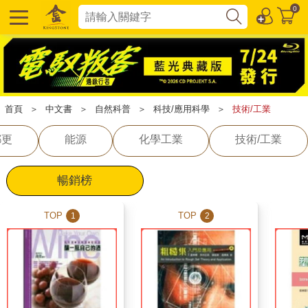
0
首頁
＞
中文書
＞
自然科普
＞
科技/應用科學
＞
技術/工業
都更
能源
化學工業
技術/工業
暢銷榜
TOP
TOP
1
2