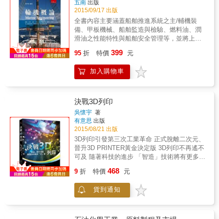
五南
出版
MDX-40A CNC雕刻機以及德國Siemens公司
2015/09/17 出版
SINUMERIK 840D sl控制介面的五軸加工機進
全書內容主要涵蓋船舶推進系統之主/輔機裝
行講解。對其他品牌的CAM軟體或控制器介
備、甲板機械、船舶監造與檢驗、燃料油、潤
面，讀者應該會很方便的觸類旁通，融會貫
滑油之性能特性與船舶安全管理等，並將上述
通。 此外為適應國際化的大趨勢，本教材儘量
輪機所涉及的技術與管理問題，做深入淺出之
399
以中-英文雙語表達，不僅使外籍學生可以使
95
折
特價
元
概述。 本書可作為輪機、航海、造船及海洋工
用，更可供本籍學生用來提高英語特別是機械
程領域學員修習之教材，亦可供航海人員、岸
加工專業英語的水準。
加入購物車
上船舶經理人與船舶修造工程師參考使用。
決戰3D列印
吳懷宇
著
有意思
出版
2015/08/21 出版
3D列印引發第三次工業革命 正式脫離二次元、
晉升3D PRINTER黃金決定版 3D列印不再遙不
可及 隨著科技的進步 「智造」技術將有更多無
限可能 徹底改變你我的生活！ 本書從專業技術
468
9
折
特價
元
的角度對3D列印的原理、結構和工藝方法做了
詳細介紹，包括10多種典型成型工藝的優劣分
貨到通知
析和比較，涉及3D電腦圖形學、電腦視覺、模
式識別、機器學習等領域，以通俗易懂的方式
為讀者提供詳細講解。作者並透過產業經濟的
宏觀視角對3D列印、數位成像技術、創客、中