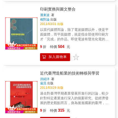
於瞭解柴燒陶藝中罕見的「高溫柴燒」技法。
◎訴說柴燒陶藝的美學價值及藝術精神。◎對
印刷實務與圖文整合
高溫柴燒的推廣－－薪傳：承先啟後的精神。
潘東波
著
相對論
出版
2011/03/31 出版
以當代媒體而論，除了電波媒體以外，便是平
面媒體，而平面媒體，就是指全部使用印刷方
才「完成」的作品。即使電波有聲光化電的優
勢，但平面媒體也有精確、耐久、可以反覆觀
504
9
折
特價
元
賞、便於收藏的優點，為電波媒體所不能取
代。不只如此，從包裝、服飾、交通、工業產
加入購物車
品之標識、景觀展場之看板、建材之紋飾…等
等的需求來看，無一不靠印刷來潤色。況且，
報紙、雜誌和紙本書，至今仍為文化的主要載
體，扮演著文化傳承的要角，即便電子書來勢
近代臺灣造船業的技術轉移與學習
洶洶，至少時至今日，仍難以取而代之。
洪紹洋
著
遠流
出版
2011/03/29 出版
過去對臺灣早期產業發展所進行的討論，較少
針對特定產業進行深入的個案研究。從經濟發
展的歷史觀點而言，身為後進國家的臺灣，如
何以殖民地時期的遺產為基礎，在戰後如何受
315
9
折
特價
元
到中國經驗的影響，再藉由引入先進國家的技
術和政府產業政策的協助來發展工業，以逐步