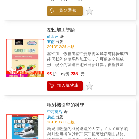
一般工廠進入家庭、辦公室、學校、廚房、醫
公司獲利，就是善用有限資源進行合理配置的
院，甚至是時尚伸展台。所有奇妙的事情都在
最佳典範。當然，燃油避險只是諸多經濟手段
貨到通知
你將3D印表機接上現今令人驚嘆的數位科技時
中之一種作為，而其他諸如飛機租賃及營收管
發生。再加上網路與小體積且低成本的電子電
理等，在本書當中也都有探討，希望透過本書
路，加上目前材料科學與生物技術的進步，便
的介紹，能夠幫助對航空運輸業有興趣之學子
產生了一波社會與科技的新革命。而這一臺
塑性加工導論
有更進一步之認識。
（幾乎）可以製作任何東西的機器，將如何改
莊水旺
著
變我們的生活、法律，以及經濟？ 這本書讓讀
五南
出版
者們對於「3D列印的科技將如何改變我們的生
2013/12/25 出版
活？」這問題具有更多不同的看法。藉由與各
塑性加工係藉由塑性變形將金屬素材轉變成功
領域的專家及長達上百小時的訪談研究，讓這
能形狀的金屬產品加工法，亦可稱為金屬成
本書提供給讀者從現在到未來，更多有關3D列
形。現今的製造技術雖日新月異，但塑性加工
印的資訊。 作者霍德．利普森（Hod Lipson）
因具有高品質、高效率及高效益的特點，故在
285
與梅爾芭．柯曼（Melba Kurman）將革命性的
95
折
特價
元
工業中依然廣泛被應用。 & 有鑑於此，本書以
科技以文字的方式來敘述，霍德．利普森是一
介紹各種塑性加工法的基本概念、設備、模
位先進研究者與講者，他所講述的內容包含3D
加入購物車
具、製程及其特點等，使讀者能瞭解塑性加工
列印、數位資源和智慧型機械所帶來的影響
的原理及性質，進而獲得塑性加工基礎能力。
力。他位於康乃爾大學的實驗室為跨領域研究
的先鋒，其研究項目包含3D列印、產品設計、
噴射機引擎的科學
人工智慧與智能材料。梅爾芭．柯曼同時身兼
中村寬治
著
作者與科技分析師，分析範圍為遊戲開發語言
晨星
出版
的變革，如何以更有智慧的方式讓沒有程式開
2013/10/11 出版
發經驗的使用者也能輕易理解。 本書特色 這不
鳥兒用輕盈的羽翼遨遊於天空，又大又重的噴
是一本「如何使用3D印表機」的書，而是探索
射引擎用機件與物理原理載著我們翻山越嶺、
3D列印技術的深層含義，探討這種新的生產模