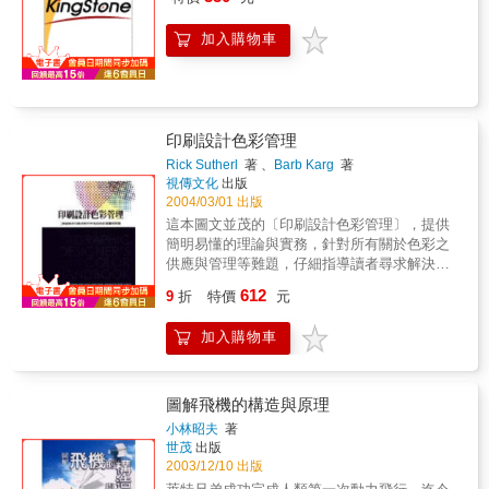
見，但還是比你所想像的多。狹窄的洗手間或
許缺乏氣氛，但似乎對「空中高潮俱樂部」
加入購物車
（Mile high club）的人們來說是個很受歡迎的
場所。維京航空(Virgin Atlantic Airway)最近宣
布將取消不久前才在機上洗手間內設置的嬰兒
護理台，因為這些護理台經常損壞，而根據維
京航空推測，這些平台的損壞不是來自過重的
印刷設計色彩管理
嬰兒，而是因為熱情的愛侶。領航語錄我並不
害怕飛機失事；我有個訣竅，當飛機即將墜地
Rick Sutherl
著 、
Barb Karg
著
視傳文化
出版
前，我會盡可能往上跳高一點。
2004/03/01 出版
這本圖文並茂的〔印刷設計色彩管理〕，提供
簡明易懂的理論與實務，針對所有關於色彩之
供應與管理等難題，仔細指導讀者尋求解決之
方法。本書先從色彩理論切入，包括應用色彩
612
9
折
特價
元
的原則ˋ配色原理，以及在印刷設計與網頁設計
時，色彩之控制和應用技法。
加入購物車
圖解飛機的構造與原理
小林昭夫
著
世茂
出版
2003/12/10 出版