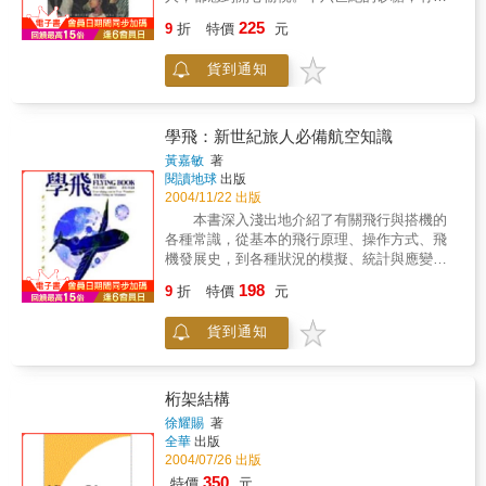
大專院校食品專業教材，也可供食品科研、食
品、裝飾品、香料、甜料和醃漬物等五種功
225
品生產等部門的有關技術人員參考。
9
折
特價
元
用；十七世紀的砂糖革命，使原本連作夢都想
不到的砂糖大量流入歐洲，讓加勒比海上的島
貨到通知
嶼，一夕之間轉變成一個個的砂糖種植園，也
開啟了非洲黑人的悲慘奴役生活。 本書作
者以砂糖為主角，貫穿了大航海時代、殖民
地、種植園、奴隸制度、三角貿易、產業革
學飛：新世紀旅人必備航空知識
命......等重要歷史軌跡。砂糖這個「世界商
黃嘉敏
著
品」，不僅孕育了英國近代文明的興盛，也串
閱讀地球
出版
起了歐亞非三個大陸的世界之旅。砂糖與茶的
2004/11/22 出版
相會，為十七世紀的世界，展開戲劇性的變
本書深入淺出地介紹了有關飛行與搭機的
化。
各種常識，從基本的飛行原理、操作方式、飛
機發展史，到各種狀況的模擬、統計與應變措
施，甚至最敏感的飛機失事原因……等等，都
198
9
折
特價
元
將從乘客切身的立場出發，一一解開飛行的謎
團。另外，書中所設計的【飛行小辭典】、
貨到通知
【飛行專門店】、【領航語錄】三種體貼的航
空知識小補帖，佐以美式幽默，更讓本書增添
許多的閱讀樂趣。◥飛機是怎麼飛起來的◥飛
機的怪聲和噪聲從何而來◥國際航線是怎麼定
桁架結構
出來的◥行李為什麼會弄丟◥為什麼只提供冷
徐耀賜
著
凍食物◥行動電話帶來的危險◥如何降低飛行
全華
出版
所帶來的不適◥為什麼會墜機飛行專門店情侶
2004/07/26 出版
或夫妻佔著洗手間享受空中性愛的狀況雖然少
350
特價
元