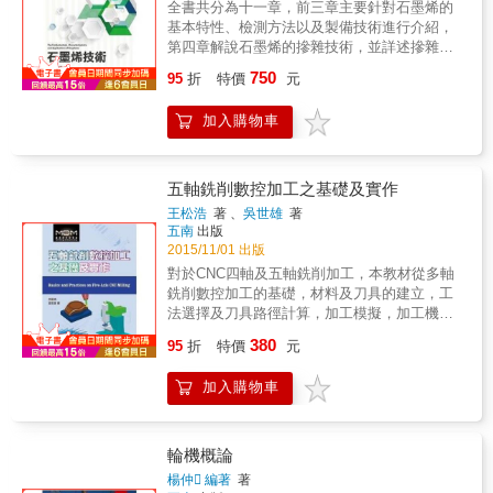
麗，以及如何發展人類生活的文明。」
全書共分為十一章，前三章主要針對石墨烯的
閱讀，實可相得益彰。
&mdash;&mdash;簡麗賢／臺北市立第一女子
基本特性、檢測方法以及製備技術進行介紹，
高級中學物理教師&「迷人！」
第四章解說石墨烯的摻雜技術，並詳述摻雜石
&mdash;&mdash;山姆．奇恩 Sam Kean／
墨烯在感測器、複材、能源材料以及半導體元
750
95
折
特價
元
《華爾街日報》（Wall Street Journal）&「羅
件等相關應用，第五章則是石墨烯在鋰電池、
瑪不僅介紹了偉大的發明，還敍述了製造和應
超級電容、鋰硫、燃料電池和太陽能電池等相
加入購物車
用這些發明的社會，以及受這些發明影響的人
關能源材料之最新研究趨勢，第六章為石墨烯
們&hellip;&hellip;本書寫下了值得向科學家和工
在透明導電膜之應用概況，第七章探討氧化石
程師講述的悠久歷史，進而觸動他們的社會意
墨烯在光觸媒之相關應用，第八章主要著墨石
識。」&mdash;&mdash;亞當．夏皮羅 Adam
墨烯在燃料電池以及生物感測器之相關應用，
五軸銑削數控加工之基礎及實作
R. Shapiro／《科學》雜誌（Science）&「令
第九章則從複材的角度切入，從分散技術探討
王松浩
著 、
吳世雄
著
人愉快&hellip;&hellip;從背後的物理原理到簡單
石墨烯在導電漿料、導熱膠以及纖維紡織之相
五南
出版
實用的技巧，彈簧、輪子和釘子等日常物品有
關應用，第十章為完整的石墨烯專利地圖分
2015/11/01 出版
著無窮的魅力&hellip;&hellip;儘管迷人的複雜技
析，第十一章是以石墨烯在半導體材料以及在
對於CNC四軸及五軸銑削加工，本教材從多軸
術引人矚目，但其實改變世界的往往是這些小
高頻元件之最新研究概況進行剖析。
銑削數控加工的基礎，材料及刀具的建立，工
零件。」&mdash;&mdash;提姆．哈佛 Tim
法選擇及刀具路徑計算，加工模擬，加工機模
Harford／《金融時報》（Financial Times）
擬，NC碼輸出，機台工作座標設定及刀具長度
&「一場關於建築模塊的古怪而有趣的演出。」
380
95
折
特價
元
測量，乃至實際加工，透過八個實際範例，儘
&mdash;&mdash;《科克斯書評》（Kirkus）
可能遵循「通俗實用―無師自通」的原則一步
加入購物車
一步進行講解。 在電腦輔助加工軟體方面，本
書透過編程實例來直接導引多軸銑削加工的應
用概念，操作案例經由英國Delcam公司推出的
PowerMILL軟體做編寫，它是目前全球市面上
輪機概論
廣泛用於2~5軸數控銑削加工自動編程系統。在
楊仲 編著
著
加工實作方面，本書則通過日本Roland公司