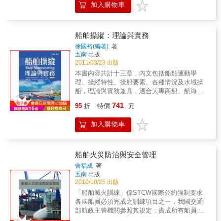
加入購物車
脫離對先進國家在技術上的依賴等，是值得研
究的課題。本書對臺灣造船業中，規模最大的
「臺灣造船公司」進行實證研究，以了解該產
業的發展過程：自日治時期建造小型船舶滿足
船舶操縱：理論與實務
地區性的需求，到戰後以修船業務為開端，經
徐國裕(編著)
著
由技術引進，開始建造小型、乃至大型船舶。
五南
出版
本書的特點在於，對戰前、戰後臺灣造船業的
2011/03/23 出版
發展作為一個整體展開連續性的討論，並對戰
本書內容共計十三章，內文包括船舶運動學
後初期臺灣造船公司如何填補日本籍技術人員
理、操縱特性、操船要素、各種情況及水域操
離開後所產生的管理與技術缺口。此外，也就
船，理論與實務兼具，適合大專商船、航海科
各時期的技術學習、技術者的養成與政府的產
系教學之用，亦可作為駕駛引航人員之參考。
741
業政策進行論述。
95
折
特價
元
作者為港口引水人，以其豐富的學理基礎與實
務經驗，提供國內航海相同科系研習教材及海
加入購物車
運相關人員之參考。
船舶火災防治與安全管理
曾福成
著
五南
出版
2010/10/25 出版
「船舶滅火訓練」係STCW國際公約強制要求
各國船員必須完成之訓練項目之ㄧ，我國交通
部航政主管機關參照其規定，責成所有船員均
須接受基本滅火訓練課程，而管理級船員更需