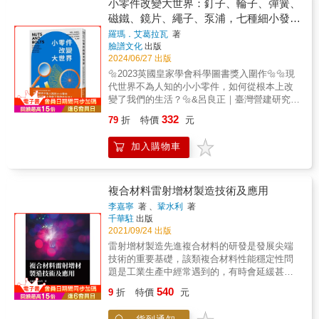
本書，從出發前的準備，到啟動、起飛、巡
小零件改變大世界：釘子、輪子、彈簧、
轉鬆動‧規格國際標準化：JIS、ISO、公制、英
航、下降高度、進場、降落、緊急狀態的對應
磁鐵、鏡片、繩子、泵浦，七種細小發明
制、識別記號、尺寸公差、螺絲用語、共通規
等，所有飛行員的任務內容，都將以彩色圖解
如何成為現代文明的重要推手？
格等‧螺紋螺絲種類知識一應俱全：各部位名稱
羅瑪．艾葛拉瓦
著
方式實況報導，徹底解開隱藏在駕駛艙中的飛
臉譜文化
出版
（螺紋角度、螺距、有效直徑）、形狀（公制
行祕密。本書特色1、【全彩圖解】認識飛機的
2024/06/27 出版
螺紋、統一標準螺紋、管螺紋）、種類（小螺
駕駛與操作，了解怎麼將飛機開上天！ 「從準
絲、自攻螺絲、止迴螺絲、螺栓、螺帽、墊
🔩2023英國皇家學會科學圖書獎入圍作🔩🔩現
備出發到降落，飛行員在駕駛艙裡到底在做些
圈）‧螺絲材料與強度全面掌握：理解各種材料
代世界不為人知的小小零件，如何從根本上改
什麼呢？」「緊急狀況發生時，飛行員是如何
（鋼、銅、金屬、塑膠等）、表面處理（電
變了我們的生活？🔩&呂良正｜臺灣營建研究院
應對的呢？」旅行和出差搭乘飛機時，你是否
鍍、無電鍍、熱浸鍍等）、機械性質（拉抗強
院長、國立臺灣大學土木工程學系教授黃春木
曾經對於「飛行員到底在做什麼」產生莫大的
332
79
折
特價
元
度、韌性、耐蝕性、耐熱性等）與強度（彈性
｜臺北市立建國高中歷史科教師鄧建國｜國立
好奇心？正因為飛行員踏入駕駛艙以後這些過
與塑性、應力、彈性模量、應變等）‧螺絲如何
臺灣師範大學設計系所教授簡麗賢｜臺北市立
程都看不到，反而更加深了我們的疑惑與好
加入購物車
製造而成的各種加工法：切削加工（會產生切
第一女子高級中學物理教師&mdash;&mdash;
奇。透過這本書，從出發前的準備，到啟動、
削屑，產品尺寸會小於原本材料）、塑性加工
見微知著推薦（依姓名筆畫排序）&💡七種建構
起飛、巡航、下降高度、進場、降落、緊急事
（不會切斷金屬材料內部的纖維狀組織，可提
現代文明的細小發明& 在人類文明漫長的歷
態的對應等，所有飛行員的任務內容，都將以
高其耐磨損性等）、3D列印 讀完本書你將學
史中，許多矚目的發明與創新相繼誕生，讓我
複合材料雷射增材製造技術及應用
彩色圖解方式實況報導。2、作者是著名航空解
會：第1章自造者必備知識‧自造者展覽‧螺絲歷
們今天得以過上舒適的生活，並能享受科技發
說家，以實際參與過航線任務的角度，解說所
李嘉寧
著 、
鞏水利
著
史第2～4章了解螺絲‧作用‧規格‧種類使用螺絲‧
展帶來的便利。& 論及人類最偉大的工程奇
千華駐
出版
有關於飛行的疑問，淺談飛機操作及裝置構
材料‧強度‧力學‧鎖固‧工具製造螺絲‧切削加工‧塑
蹟，我們可能首先會想到許多恢弘的建築物或
2021/09/24 出版
造，希望能以容易理解的方式將關於飛機的一
性加工‧3D列印第5章螺絲發展及未來‧業界作品‧
精密的機器。這些成就固然令人讚嘆不已，但
切傳達給讀者。
雷射增材製造先進複合材料的研發是發展尖端
玩具及教材
其實一些微小而簡單的結構零件更值得我們關
技術的重要基礎，該類複合材料性能穩定性問
注，因為改變世界的往往是這些小零件，它們
題是工業生產中經常遇到的，有時會延緩甚至
是文明與科技的基石，若沒有它們，現代世界
阻礙整個生產進展。為適應現代化製造工業的
540
賴以運作的各種事物將不復存在
9
折
特價
元
發展需要，實現雷射增材製造材料局部組織與
&mdash;&mdash;& 🔩從輕型飛機到越洋船
性能一體化精準控制，進一步改進雷射增材製
艦，人類能夠上天下海，全是小小釘子的功