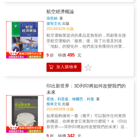
運&bull;海難&bull;倭寇為探討主軸，共計採用
八篇相關之學術論文。從本書當中可瞭解到明
航空經濟概論
清以來在東亞海域彼此之間交流互動之狀況，
張哲銘
著
此區域的人們，他們航行海上或從事外交、或
揚智文化
出版
競逐爭戰、或商貿掠奪、或跨海移民，無不來
2014/03/28 出版
往於各個港埠之間，書中所呈現的具體內涵與
航空運輸業提供的產品是無形的，而顧客在接
意義，期望能帶給讀者有所認識以及進一步研
受航空運輸的「服務」後，除了出發及到達
究的興趣。
「地點」的變化外，他們並沒有獲得任何實質
商品。如果由此點來看，航空運輸業與其他服
495
9
折
特價
元
務業，例如銀行、保險業並沒有太大的差異。
然而比起其他服務業，航空運輸業需要購買飛
加入購物車
機、維修機具、模擬機及用來進行維修及服務
乘客的固定設施，需要投入大量資金，換句話
說，航空運輸業是一個資本密集的服務業。除
了需要大量資金外，航空運輸業是需要大量人
印出新世界：3D列印將如何改變我們的
力及技術用來生產及進行維護之產業，因此也
未來
是技術密集及勞力密集之綜合性服務業。 在背
霍德．利普森、梅爾芭．柯曼
著
負龐大成本及面臨國際航空運量過剩壓力下，
馥林文化
出版
航空公司間之競爭變得更加激烈，導致航空運
2014/03/09 出版
輸業想要獲取合理之利潤也日益困難。為求生
如果能夠擁有一臺（幾乎）可以製作任何東西
存，航空運輸業不得不重視經濟學的特性，
的機器，你將會拿它來製作什麼呢？ & 《印出
「研究如何將有限的資源進行合理配置」。以
新世界──3D列印將如何改變我們的未來》這本
西南航空公司來說，在面對燃油價格可能發生
書中指出3D印表機這種價格低廉的機器，已從
大幅波動的環境下，採取燃油避險措施，幫助
342
9
折
特價
元