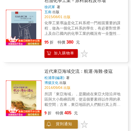
石油化學工業－原料製程及市場
國智造、全球第三次工業革命這五者間的關係
徐武軍
著
進行了深入討論。
五南
出版
2015/08/01 出版
化學工業導論是化工科系裡一門相當重要的課
程，做為一個化工科系的學生，有必要對世界
上及自己國內的化學工業的概況有一全盤性的
瞭解。 & 本書的目的即是試圖說明台灣和鄰近
380
95
折
特價
元
地區的石油化學工業的結構和體系，以及這些
工業依次在台灣、中國大陸、東南亞、日本及
加入購物車
美國、中東和其他地區的情況和發展趨勢，以
作為從事與化學工業相關工作者的參考，和作
為大專院校教材之用。
近代東亞海域交流：航運‧海難‧倭寇
松浦章(編著)
著
博揚文化
出版
2014/09/04 出版
所謂「東亞海域」，是圍繞在東亞大陸沿岸地
區與大小島嶼四周，使這個要素得以作用的承
載空間；古來，東亞地區的人們航行其上而彼
此互動，乃將「東亞」串連為具有特殊內含與
405
9
折
特價
元
風格的人文地理區域。在此區域中，民族文化
多元並存而互有交織。《關西大學東亞海域交
貨到通知
流史研究叢刊》（第七輯），就是在多元文化
彼此互動的情況下，以近代東亞海域交流：航