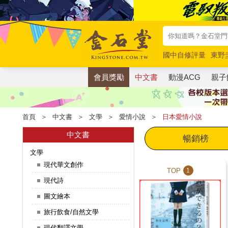
國中自修評量
東野
唯紅花綻放
奧德賽
會員獎勵
中文書
動漫ACG
親子
首頁
＞
中文書
＞
文學
＞
愛情小說
＞
日本愛情小說
中文書
暢銷榜
文學
現代華文創作
TOP
1
現代詩
圖文繪本
旅行飲食/自然文學
現代翻譯文學