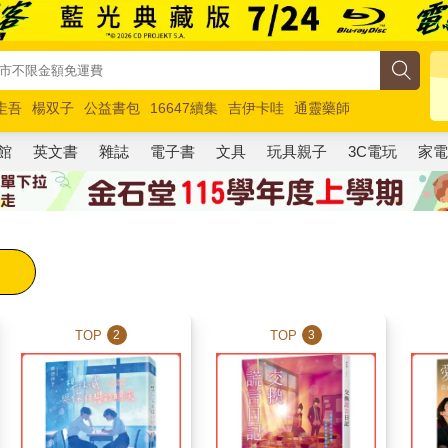
圭吾
楊双子
公益書包
16647續集
吉伊卡哇
通靈藥師
路邊攤新作
馬斯克
玩具總動員5
超慢跑
館
英文書
雜誌
電子書
文具
玩具親子
3C電玩
家
TOP
TOP
2
3