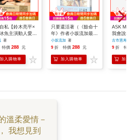
自私【鈴木亮平×
只要還活著（《餘命十
ASK ME W
冰魚主演動人愛情
年》作者小坂流加最後
我會說我愛你
《愛是自私》原著
遺作）
真
著
小坂流加
著
古市憲寿
著
】
288
288
31
特價
元
9
折
特價
元
9
折
特價
加入購物車
加入購物車
加入購物
的溫柔愛情－
， 我想見到