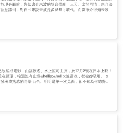
突然現身面前，告知康介未波的餘命僅剩十三天。出於同情，康介決
重新意識到，對自己來說未波是多麼無可取代。而當康介得知未波那
己以換取未波的生命，然而……在兩人明白彼此有多麼重要之時，命
on : Fusui / KADOKAWA CORPORATION
已改編成電影，由福原遙、水上恒司主演，於12月8號在日本上映！
輪迴沒有止境&hellip;&hellip;連靈魂，都被妳吸引。 &
發著成熟感的同學‧百合。明明是第一次見面，卻不知為何總覺得
天天過去，涼漸漸被個性坦率、獨立的百合吸引。可就在他決定要表
傷的戀情。 & 如果喜歡的人心中藏著難以忘懷的舊愛，這份心意還
動之作。 &