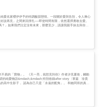
春純愛名家櫻伊伊予的特調酸甜戀情。一段關於愛與告別，令人揪心
好說再見」之間來回掙扎──即使時間有限，依然選擇勇敢去愛。
而活嗎？」如果我們注定沒有未來，那麼至少，請讓我親手抹去與你之
，還沒有治癒的方法。至今為止為了夢想所做的努力，在一夕之間全
靠近任何人，明明不應該留下牽絆，但唯有他看穿了我努力維持的
漸靠近，我忍不住開始幻想：要是可以每天一起吃午餐、出門約會、
，以後也無法遵守；所有想要嘗試去做的，都會成為無法實現的妄
斷瘋長的戀心，一切都還來得及——即使，我比任何人都想和他在一
論我的朋友，還有不該喜歡上的他。為了讓自己的人生結束時沒有
不勉強自己顧慮他人□不留下任何東西針刺般的頭痛不時折磨，正一
✧明明那麼想和他約會、明明那麼想一直躲在只屬於我們的世界，可
一般，越是緊握那雙溫柔的手，就越是無法回到獨自一人的黑夜；越
定會感到後悔。如此幸福的回憶，總有一天一定會將我侵蝕。
來不易的「寶物」。 《天一亮，就想見到你》作者汐見夏衛，觸動
&mdash;&mdash;特別收錄after story〈掌篇 珍貴
是「永遠的主角」。 影子本來對於與自己生活在
身為偶像的真晝擁有光鮮亮麗的容貌及
表所見一切， 影子對真晝逐漸改觀， 但強烈的自卑同時也讓她變
彼此都是在「強求得不到的東西」而不歡而散。 然而影子沒