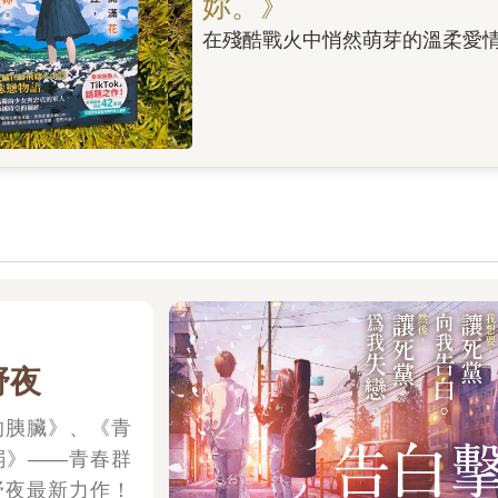
妳。》
在殘酷戰火中悄然萌芽的溫柔愛
野夜
的胰臟》、《青
弱》——青春群
野夜最新力作！