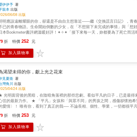
櫻伊伊予
著
平裝本
出版
2026/06/08 出版
明明應該遠離耀眼的你，卻還是不由自主想靠近——繼《交換謊言日記》，青
不已的青春物語。生命開始倒數的少女，在「不想留下未完成的事情」與「想好
日本Bookmeter書評網溫暖好評！✦✧✦「接下來每一天，妳都要為了死亡
間的一切。高二的秋天，我被診斷出患有罕見疾病，不只會在幾年內迅速惡化
252
79
折
特價
元
都化為泡影。就在我陷入絕望之時，卻意外遇見了春日井同學。明明不應該再
「好學生」模樣，也唯有他溫柔的手，觸碰到了真實的我。隨著兩人的距離逐
加入購物車
永遠和最喜歡的他相互依偎，該有多麼美好。但對我而言，即使現在立下約定
想。既然無論如何都會感到後悔，那乾脆現在就畫下句點吧。只要斬斷自己不
起……✦✧✦✦一直很憧憬的交換留學、逐漸累積起矛盾的家人、在背後偷偷議
後悔，必須將這些全部捨棄。□有效活用時間 □不被時間束縛□對人和善 □
為渴望未得的你，獻上光之花束
步步邁向死亡的自己。如果大家都討厭我、將我遺忘，是不是就會好受一點？
汐見夏衛
著
是，我的時間已經不夠用了……兩人在一起的時光宛如沐浴在暖融融的陽光中
台灣角川
出版
是愛著身邊的人，想做的事也會越來越多。隨著我變得更加貪心，總有一天一
2025/04/24 出版
★ 光明面背後的黑暗，在陰暗角落裡的那些悲劇。看似平凡的日子，已是最得
心弦的最新力作。 ★ 「平凡」女孩和「與眾不同」的男孩之間，感傷卻懷抱希望的純愛物語
愛情〉！ 唯有你，看到了真正的我── 不論長相、個性、學業，一切都很平凡的高中生影子， 認為自己只是「永遠的配角」。 和她同班的真晝
是萬眾矚目的偶像， 課業和個性都完美無缺，是班上的風雲人物。 光是存在就相當醒目的他，正
253
79
折
特價
元
不同世界的真晝感到自卑， 刻意和他保持距離， 卻因為一起擔任圖書委員，得知了他不為人知的一面── 
形象， 是因為他付出不懈的努力才得以維持。 使真晝「特別」的從來不只是外
加入購物車
 厭倦平凡的自己，想逃離這樣的人生， 如果能生為「他」不知道該有多好&hellip;&hellip; 自己是多麼地不懂得死心，一味強求。 懷抱
這樣想法的影子， 在一次真晝吐露出「想變成普通人」的想法時與他發生爭執， 認為