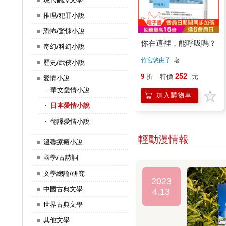
推理/犯罪小說
恐怖/驚悚小說
你在這裡，能呼吸嗎？
奇幻/科幻小說
竹宮悠由子
著
歷史/武俠小說
252
9
折
特價
元
愛情小說
華文愛情小說
加入購物車
日本愛情小說
翻譯愛情小說
輕動漫情報
溫馨療癒小說
國學/古詩詞
文學總論/研究
2023
中國古典文學
4.13
世界古典文學
其他文學