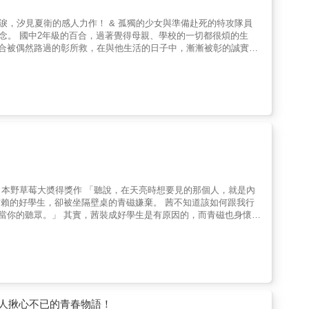
我。 你筆下的五彩繽紛世界太美麗，太溫柔 不知不覺中，只有在你身旁的時候， 整個世界看起來都閃閃發亮。 &
人揪心不已的青春物語！