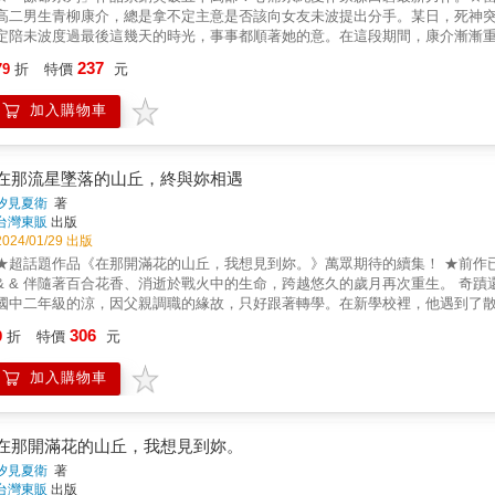
高二男生青柳康介，總是拿不定主意是否該向女友未波提出分手。某日，死神
定陪未波度過最後這幾天的時光，事事都順著她的意。在這段期間，康介漸漸
段他過去並不知曉的境遇，並體認到她的溫柔時，他幾經思考下，決定犧牲自
237
79
折
特價
元
運卻讓一切都錯身而過，令人惆悵而心痛的青春純愛故事。©Ao Morita 2024 Illustrati
加入購物車
在那流星墜落的山丘，終與妳相遇
汐見夏衛
著
台灣東販
出版
2024/01/29 出版
★超話題作品《在那開滿花的山丘，我想見到妳。》萬眾期待的續集！ ★前作
& & 伴隨著百合花香、消逝於戰火中的生命，跨越悠久的歲月再次重生。 奇蹟還在循環，
國中二年級的涼，因父親調職的緣故，只好跟著轉學。在新學校裡，他遇到了散
似曾相識，宛如許久之前就知道她是誰那般，相當不可思議。 & 隨著日子一
306
9
折
特價
元
白時，卻從百合那裡得知一個與75年前戰爭時期有關的驚人故事──百合過去悲
能堅持到最後嗎？ & &mdash;&mdash;何謂真愛？讓人得以窺見其中一角的感
加入購物車
在那開滿花的山丘，我想見到妳。
汐見夏衛
著
台灣東販
出版