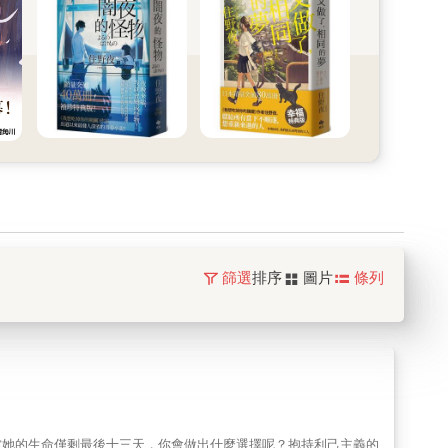
篩選
排序
圖片
條列
當她的生命僅剩最後十三天，你會做出什麼選擇呢？抱持利己主義的