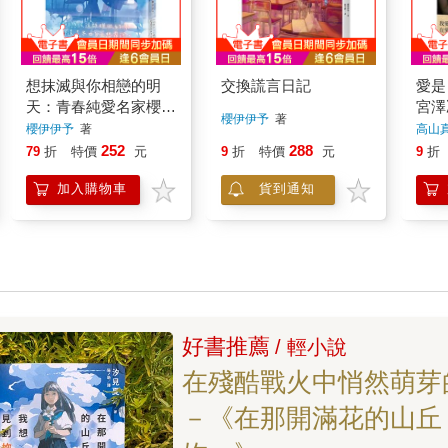
想抹滅與你相戀的明
交換謊言日記
愛是
天：青春純愛名家櫻伊
宮澤
櫻伊伊予
著
伊予的特調酸甜戀情，
電影
櫻伊伊予
著
高山
令人揪心不已的青春物
小說
252
288
79
折
特價
元
9
折
特價
元
9
折
語！
加入購物車
貨到通知
好書推薦
/ 輕小說
在殘酷戰火中悄然萌芽
－《在那開滿花的山丘