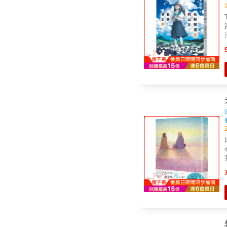
Ti
跨
活。 和母親吵架後離
溫柔吸引
日
心最重
我素的
密&h