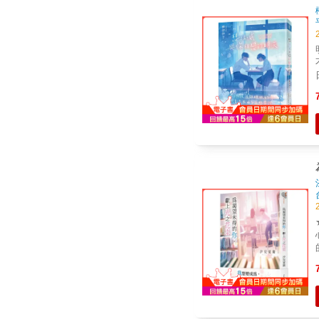
的
得更彆扭。