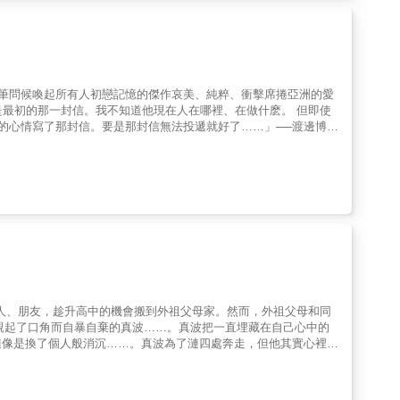
言四起，
的心情。 同時，他令人無從想像的陰暗過往也隨之浮上檯面
觸動心弦的結尾， 令人淚流不止的青春純愛物語！ &copy;Natsue Shiomi 2020, 2023 / KADOKAWA CORPORATION
筆問候喚起所有人初戀記憶的傑作哀美、純粹、衝擊席捲亞洲的愛
是最初的那一封信。我不知道他現在人在哪裡、在做什麽。 但即使
樣的心情寫了那封信。要是那封信無法投遞就好了……」──渡邊博
在白雪紛飛的山間，渡邊博子思念著再也回不來的未婚夫藤井樹，
該已經改為國道。然而，她竟然收到回信，而且落款人正是藤井樹！
人、朋友，趁升高中的機會搬到外祖父母家。然而，外祖父母和同
親起了口角而自暴自棄的真波……。真波把一直埋藏在自己心中的
漣像是換了個人般消沉……。真波為了漣四處奔走，但他其實心裡有