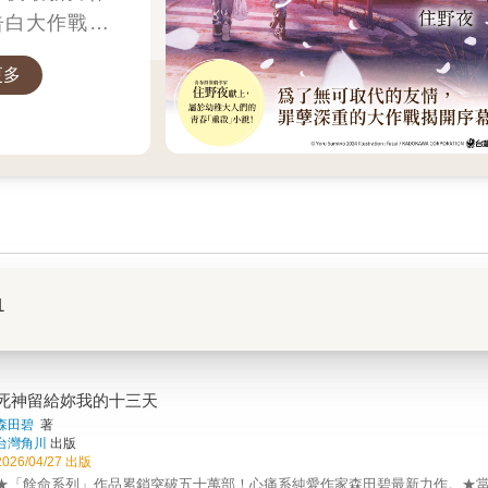
告白大作戰」，
們的青春「重
更多
想要，讓死黨向
，讓死黨為我失
1
死神留給妳我的十三天
森田碧
著
台灣角川
出版
2026/04/27 出版
★「餘命系列」作品累銷突破五十萬部！心痛系純愛作家森田碧最新力作。★