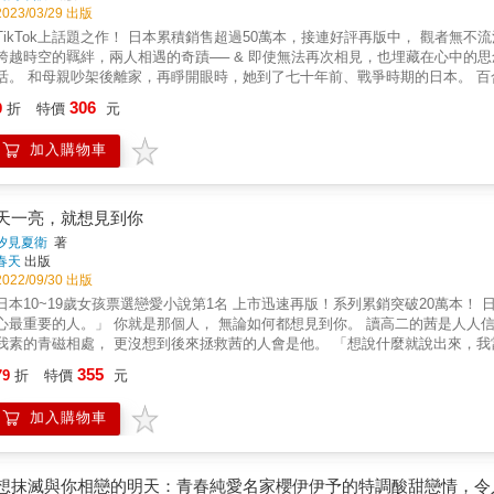
2023/03/29 出版
kTok上話題之作！ 日本累積銷售超過50萬本，接連好評再版中， 觀者無不流淚，汐見夏衛的感人力作！ & 孤獨的少女與準備赴死的特攻隊員
越時空的羈絆，兩人相遇的奇蹟── & 即使無法再次相見，也埋藏在心中的思念。 國中2年級的百合，過著覺得母親、學校的一切都很煩的生
家，再睜開眼時，她到了七十年前、戰爭時期的日本。 百合被偶然路過的彰所救，在與他生活的日子中，漸漸被彰的誠實與
。 然而，他是一名特攻隊隊員，之後的命運是要賭上來日無多的生命飛往戰地──。 而後，百合偶然間知道了彰真正的心意
306
9
折
特價
元
&hellip;&hellip;。 & &
加入購物車
天一亮，就想見到你
汐見夏衛
著
春天
出版
2022/09/30 出版
本10~19歲女孩票選戀愛小說第1名 上市迅速再版！系列累銷突破20萬本！ 日本野草莓大奬得獎作 「聽說，在天亮時想要見的那個人，就是內
要的人。」 你就是那個人， 無論如何都想見到你。 讀高二的茜是人人信賴的好學生，卻被坐隔壁桌的青磁嫌棄。 茜不知道該如何跟我行
青磁相處， 更沒想到後來拯救茜的人會是他。 「想說什麼就說出來，我當你的聽眾。」 其實，茜裝成好學生是有原因的，而青磁也身懷祕
ellip;&hellip; 當青磁的祕密及書名的含意揭曉時，熱淚不禁盈眶── 我的世界沒有色彩，令人窒息， 我對你深惡痛絕，但你筆下的畫拯救了
355
79
折
特價
元
加入購物車
想抹滅與你相戀的明天：青春純愛名家櫻伊伊予的特調酸甜戀情，令