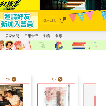
0
登入/註冊
電
居家休閒
日用食品
影音
售票
TOP
TOP
TOP
4
5