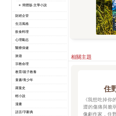
簡體版-文學小說
財經企管
生活風格
飲食料理
心理勵志
醫療保健
旅遊
相關主題
宗教命理
教育/親子教養
童書/青少年
住
羅曼史
輕小說
《我想吃掉你
漫畫
澀的傷痛與脆
語言/字辭典
像劇作家．住