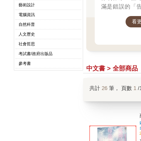
藝術設計
滿是錯誤的「
屬於幼稚大人
電腦資訊
看
啟」小說！我
自然科普
我告白。然後
人文歷史
戀。
社會哲思
考試書/政府出版品
參考書
中文書 > 全部商品
共計
26
筆， 頁數
1
/