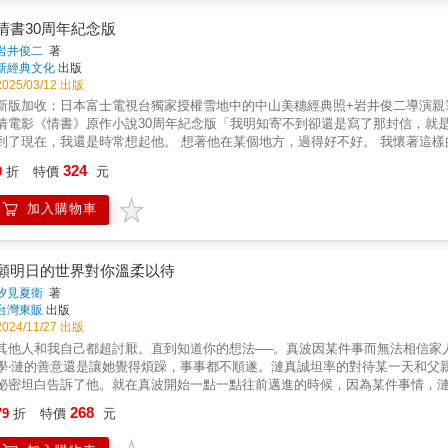
有想到， 真晝真正渴望的， 並不是他想要就能輕易獲得的「普通」&hellip;&hellip; 唐突的負面新聞報導使真晝形象大受打擊， 網路上謠
真晝從人人稱羨的偶像一夕成為網路攻擊的眾矢之的， 激起影子想要守護真晝
情書30周年紀念版
&hellip;&hellip; 
岩井俊二
著
新經典文化
出版
2025/03/12 出版
新版加收：日本富士電視台獨家授權雪地中的中山美穗經典照+岩井俊二導演親
情電影《情書》原作小說30周年紀念版「我明知寄不到卻還是寫了那封信，就
到了現在，我還是時常想起他。 想著他在某個地方，過得好不好。 我懷著這
子 這段愛，始於一封無法送達的信．揭曉於圖書館中只有他借閱的那本書。
324
9
折
特價
元
她寫了一封問候信，寄往藤井樹中學時曾居住的北海道小樽，那個地址現在應
是天堂的回音？還是誰的玩笑？當博子決定回信，兩人的回憶將跟著改變……
加入購物車
願明日的世界對你溫柔以待
汐見夏衛
著
台灣東販
出版
2024/11/27 出版
其他人和我自己都超討厭。直到知道你的想法──。真波因某件事而無法相信家
學‧漣的善意還是讓她覺得煩躁，事事都不順遂。漣真誠坦率的對待某一天和父
祕密坦白告訴了他。就在真波開始一點一點往前邁進的時候，因為某件事情，
一個過去的遺憾──。
268
79
折
特價
元