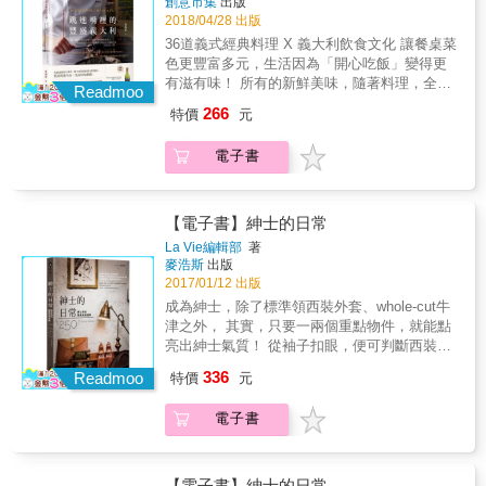
創意市集
出版
餐桌料理
驗，讓他全方位獨立製鞋的技術更加扎實。後
家兼藝術家三澤則行實做示範牛津鞋及德比鞋
2018/04/28 出版
將製鞋工藝融入藝術美學，並鑽研皮革工藝，
製程，用2200幀全彩照片詳實記錄製鞋七大步
36道義式經典料理 X 義大利飲食文化 讓餐桌菜
擴增創作底蘊，讓作品不僅是深具機能性的工
驟的每一道工序，從鞋楦的專屬量製、不同部
色更豐富多元，生活因為「開心吃飯」變得更
藝品，更因發揮材料表現力，融入日本美學的
位皮革用料的精心挑選、拉幫力道的線條弧
有滋有味！ 所有的新鮮美味，隨著料理，全都
造型風格，成為獨特的藝術品。於紐約開個
Readmoo
度、縫線捻合粗細和上脂度等，彰顯每一處小
跳進你的嘴巴裡！ 榮獲義大利版米其林指標
展，受各方矚目，並在法國坎城電影節舉辦展
266
特價
元
細節都不妥協的講究和堅持。完成品鞋身的線
「紅蝦評鑑」認證＆Ospitalit&agrave; Italiana
示會，將手工製鞋引領至前人未到的藝術領
條美感、底邊的流線度，更可體現藝術家的卓
官方認證標章 ANTICO FORNO老烤箱主廚・
域。他的手工訂製鞋即使一雙要價30萬日圓，
電子書
越手藝及品味。本書可謂濃縮了三澤則行手工
吳治君 獻給你的義式料理書 義大利最迷人的，
客戶仍是絡繹不絕。奧斯卡史上最年輕的影帝
製鞋20年純熟技術和藝術精華。 & 本書特色 &
不只是如畫的風景。 在餐桌上熱情隨興、沒有
安德林‧布洛迪、美國導演史派克‧李等多位國際
★第一本手縫沿條製鞋法實做書 ★建構手工製
拘束地分享生活、愉快用餐， 才是讓人最念念
知名演員、導演，都是他的忠實客戶。因其在
鞋完整專業知識：從打版製作、製作鞋面、拉
不忘的風情。 ◆以特產食材入菜，教你吃出一
【電子書】紳士的日常
專業上的成就，目前也在新加坡名門設計學校
幫、沿條縫合、貼合大底、裝上鞋根、修整完
桌新鮮義大利 托斯卡納不只有艷陽天，靠近山
「TaF.tc」擔任特別講師。2018年更是榮獲日
La Vie編輯部
著
成共七大步驟，徹底分析手工製鞋所有工序和
區的地域特色，除了有山珍蔬果可以入菜，還
麥浩斯
出版
本皇室宮內廳肯定，締結商業契約。 愈是頂級
要點。 ★呈現世界第一流專家的技術和美學：
有新鮮海味讓人彷彿徜徉在蔚藍的海； 利古里
2017/01/12 出版
手工訂製鞋，工序愈精緻講究。本書由製鞋專
全彩印刷，用2200幀照片捕捉每一道細節、手
亞的海鮮料理非常豐富，也有許多款待遠航水
家兼藝術家三澤則行實做示範牛津鞋及德比鞋
成為紳士，除了標準領西裝外套、whole-cut牛
藝和品味。 ★工欲善其事必先利其器：收錄七
手的菜餚，著名的佛卡夏就是在這裡誕生； 義
製程，用2200幀全彩照片詳實記錄製鞋七大步
津之外， 其實，只要一兩個重點物件，就能點
大製程中畫線、裁切、敲打拉扯、黏著縫製、
大利的綠色心臟翁布列亞，特產珍貴黑松露，
驟的每一道工序，從鞋楦的專屬量製、不同部
亮出紳士氣質！ 從袖子扣眼，便可判斷西裝是
削整、固定、修整共69種輔助工具及其功能說
搭配羊肩肉慢煎或是自製蛋麵包，可以變化出
位皮革用料的精心挑選、拉幫力道的線條弧
否訂製、 源自軍隊，德比鞋的開放襟片，狩獵
明。 ★隨書附贈實做所用25cm鞋型紙板
336
一道道令人垂延三尺的松露料理； 位於義大利
Readmoo
特價
元
度、縫線捻合粗細和上脂度等，彰顯每一處小
與運用穿戴皆合宜、 沒有白色紳士襪，除非你
鞋尖的卡拉布里亞，盛產茄子和椒類，用料紮
細節都不妥協的講究和堅持。完成品鞋身的線
誤穿了運動襪&hellip;&hellip; 250件紳裝選物，
實、口味濃厚，燉煮類菜餚是常見的餐桌菜色
電子書
條美感、底邊的流線度，更可體現藝術家的卓
從頭到腳，從v&ndash;zone延伸到日常美學，
&hellip;&hellip; ◆經典料理食譜X多樣吃法搭
越手藝及品味。本書可謂濃縮了三澤則行手工
找到呼應個人品味的正解單品， 你也可以開始
配，在家輕鬆享受餐廳級料理 精選36道義大利
製鞋20年純熟技術和藝術精華。 & 本書特色 &
自己的紳士之路。 追逐潮流，是人們對於紳士
從北到南的特色菜餚，除了義式料理的基礎技
★第一本手縫沿條製鞋法實做書 ★建構手工製
的最常見誤解。紳士的概念，是生活與品味的
【電子書】紳士的日常