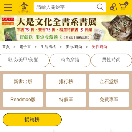
0
首頁
＞
電子書
＞
生活風格
＞
美妝/時尚
＞
男性時尚
彩妝/美甲/美髮
時尚穿搭
男性時尚
新書出版
排行榜
金石堂版
Readmoo版
特價區
免費專區
暢銷榜