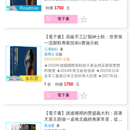
「FOGUE SPACE CHELSEA」畫廊個展、法
1750
Readmoo
特價
元
國坎城電影節展示會 ★2018年東京、北海道個
展；榮獲日本皇室宮內廳肯定，締結商業契約
電子書
& 日本東京手工鞋工坊 MISAWA WORKSHOP
經營者三澤則行，同時以手工製鞋家、藝術家
及講師等多重身分活躍國際舞台。師事製鞋界
大師磨練手藝，憑藉製鞋天分及藝術品味，讓
【電子書】高級手工訂製紳士鞋：世界第
他在德國國際製鞋師大賽金牌及榮譽獎雙料獲
一流製鞋專家技術x實做示範
獎，更是以製鞋類榮獲日本皮革工藝展文部科
三澤則行
著
學大臣獎的第一人。奧地利維也納的學藝經
易博士
出版
驗，讓他全方位獨立製鞋的技術更加扎實。後
2021/03/20 出版
將製鞋工藝融入藝術美學，並鑽研皮革工藝，
★2010年德國國際製鞋師大賽金牌及榮譽獎雙
擴增創作底蘊，讓作品不僅是深具機能性的工
料獲獎 ★2014年東京銀座個展 ★2015年日本
藝品，更因發揮材料表現力，融入日本美學的
皮革工藝展日本文部科學大臣獎 ★2017年紐約
造型風格，成為獨特的藝術品。於紐約開個
金石堂
「FOGUE SPACE CHELSEA」畫廊個展、法
展，受各方矚目，並在法國坎城電影節舉辦展
1750
7
折
特價
元
國坎城電影節展示會 ★2018年東京、北海道個
示會，將手工製鞋引領至前人未到的藝術領
展；榮獲日本皇室宮內廳肯定，締結商業契約
域。他的手工訂製鞋即使一雙要價30萬日圓，
電子書
& 日本東京手工鞋工坊 MISAWA WORKSHOP
客戶仍是絡繹不絕。奧斯卡史上最年輕的影帝
經營者三澤則行，同時以手工製鞋家、藝術家
安德林‧布洛迪、美國導演史派克‧李等多位國際
及講師等多重身分活躍國際舞台。師事製鞋界
知名演員、導演，都是他的忠實客戶。因其在
大師磨練手藝，憑藉製鞋天分及藝術品味，讓
【電子書】跳進嘴裡的豐盛義大利：跟著
專業上的成就，目前也在新加坡名門設計學校
他在德國國際製鞋師大賽金牌及榮譽獎雙料獲
天菜主廚做一桌南北義經典家常菜，從托
「TaF.tc」擔任特別講師。2018年更是榮獲日
獎，更是以製鞋類榮獲日本皮革工藝展文部科
本皇室宮內廳肯定，締結商業契約。 愈是頂級
斯卡納到卡拉布里亞，品嚐最道地美好的
吳治君
著
學大臣獎的第一人。奧地利維也納的學藝經
手工訂製鞋，工序愈精緻講究。本書由製鞋專