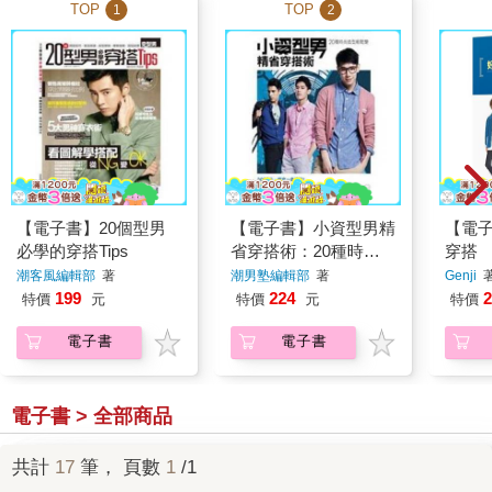
TOP
TOP
1
2
【電子書】20個型男
【電子書】小資型男精
【電
必學的穿搭Tips
省穿搭術：20種時尚
穿搭
造型輕鬆變
潮客風編輯部
著
潮男塾編輯部
著
Genji
199
224
2
特價
元
特價
元
特價
電子書
電子書
電子書 > 全部商品
共計
17
筆， 頁數
1
/1