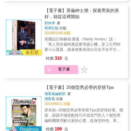
熟優雅氣質；改用手提托特包，切記，別再讓
過與不及都讓人不知所措， 品味的養成更絕非
背包肩帶壓皺上衣摺痕！ 本書不僅提供滿滿的
一蹴可幾。 本書談的不是伸展台上的稍縱即
【電子書】英倫紳士潮：探索男裝的美
紳士選物知識，更是生活實踐的絕佳必備指
逝， 而是都會型男們每天最實用的穿搭建議，
好，就從這裡開始
南。時尚的世界走得愈來愈快，紳士風格卻能
是輕熟男踏入時尚殿堂的最佳指南。 如果你脫
經典雋永。若你喜歡放慢腳步，透過日常道具
郭仲津
著
離了T-shirt、牛仔褲、球鞋就顯得不知所措；
商周出版
出版
微微傳遞個人品味，相信你已懂得紳裝風格的
如果你想穿著得宜出眾，又不想招搖過市； 追
2016/01/09 出版
基本美學。
隨英倫時尚的風向球去尋找靈感，是最萬無一
英國設計師赫迪‧雅曼（Hardy Amies）說：
失的方法。 打開本書，和我們一起發現男裝、
「男人買衣服時應該要用盡心機，穿上它們時
探索男裝。從這裡開始。從倫敦開始。 & 【本
要小心翼翼，接著便要表現出完全不在乎它們
書特色】 & －9個紳士必備的單品，帶你從歷
金石堂
的樣子。」 美國設計師湯姆‧福特（Tom Ford）
史、文化及實用的角度來解構專屬於男人的英
310
特價
元
說：「談到男裝，我是一個標準的親英主義
倫風情； －10位時尚人士現身說法，帶你打開
者。如果我沒有設計自己的男裝系列，我的整
英倫紳士們衣櫃裏的祕密； －20個倫敦型男親
電子書
個衣櫃將會完全充滿來自薩維爾街的衣服。」
身演繹35個最經典的London Look, 帶你體會令
是的，男裝的收與放，就是這樣充滿了學問，
人無法抗拒的英倫紳士風格。
過與不及都讓人不知所措， 品味的養成更絕非
一蹴可幾。 本書談的不是伸展台上的稍縱即
【電子書】20個型男必學的穿搭Tips
逝， 而是都會型男們每天最實用的穿搭建議，
潮客風編輯部
著
是輕熟男踏入時尚殿堂的最佳指南。 如果你脫
潮客風
出版
離了T-shirt、牛仔褲、球鞋就顯得不知所措；
2014/09/11 出版
如果你想穿著得宜出眾，又不想招搖過市； 追
穿衣術─20個型男必學穿搭Tips想穿得好看、體
隨英倫時尚的風向球去尋找靈感，是最萬無一
面，卻因不懂搭配技巧不得其門而入？變型男
失的方法。 打開本書，和我們一起發現男裝、
編輯團隊理解大家的心聲，從身型特色、單品
探索男裝。從這裡開始。從倫敦開始。 & 【本
挑選、盲點迷思等面向切入，為大家整理出最
199
書特色】 & －9個紳士必備的單品，帶你從歷
Readmoo
特價
元