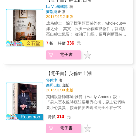
法，還有怎麼吃最對味的延伸搭配，讓你激發
鞋完整專業知識：從打版製作、製作鞋面、拉
修行。紳士的定義或許各有定論，但紳裝風格
La Vie編輯部
著
出不同的味蕾火花，享受「不拘謹、輕鬆吃」
幫、沿條縫合、貼合大底、裝上鞋根、修整完
的變化，任何人都能入門。 好品味的日常淬
麥浩斯
出版
的正統義式精隨。 👍許瑋甯、瑞莎 真摯推薦👍
成共七大步驟，徹底分析手工製鞋所有工序和
鍊，請從選物開始。每日愛用、善用自己的紳
2017/01/12 出版
要點。 ★呈現世界第一流專家的技術和美學：
士選物，甚至透過時間的潤漬，讓隨身物件增
成為紳士，除了標準領西裝外套、whole-cut牛
全彩印刷，用2200幀照片捕捉每一道細節、手
添大人韻味。 當男孩變成男人，你會需要一件
津之外， 其實，只要一兩個重點物件，就能點
藝和品味。 ★工欲善其事必先利其器：收錄七
合身西裝增加自己的自信心與專業感；發源於
亮出紳士氣質！ 從袖子扣眼，便可判斷西裝是
大製程中畫線、裁切、敲打拉扯、黏著縫製、
十九世紀末，英國貴族愛用的經典皮鞋，可以
否訂製、 源自軍隊，德比鞋的開放襟片，狩獵
削整、固定、修整共69種輔助工具及其功能說
336
是你假日踩街的固定班底；百年版型的短簷紳
金石堂
7
折
特價
元
與運用穿戴皆合宜、 沒有白色紳士襪，除非你
明。 ★隨書附贈實做所用25cm鞋型紙板
士帽，其實也挺適合東方男仕修飾臉型；搭配
誤穿了運動襪&hellip;&hellip; 250件紳裝選物，
麻質領帶，基本款混紡西裝也能綻放不同表
電子書
從頭到腳，從v&ndash;zone延伸到日常美學，
情；刮鬍後臉頰飄散的淡淡木香，讓你散發成
找到呼應個人品味的正解單品， 你也可以開始
熟優雅氣質；改用手提托特包，切記，別再讓
自己的紳士之路。 追逐潮流，是人們對於紳士
背包肩帶壓皺上衣摺痕！ 本書不僅提供滿滿的
的最常見誤解。紳士的概念，是生活與品味的
【電子書】英倫紳士潮
紳士選物知識，更是生活實踐的絕佳必備指
修行。紳士的定義或許各有定論，但紳裝風格
郭仲津
著
南。時尚的世界走得愈來愈快，紳士風格卻能
的變化，任何人都能入門。 好品味的日常淬
商周出版
出版
經典雋永。若你喜歡放慢腳步，透過日常道具
鍊，請從選物開始。每日愛用、善用自己的紳
2016/01/09 出版
微微傳遞個人品味，相信你已懂得紳裝風格的
士選物，甚至透過時間的潤漬，讓隨身物件增
英國設計師赫迪‧雅曼（Hardy Amies）說：
基本美學。
添大人韻味。 當男孩變成男人，你會需要一件
「男人買衣服時應該要用盡心機，穿上它們時
合身西裝增加自己的自信心與專業感；發源於
要小心翼翼，接著便要表現出完全不在乎它們
十九世紀末，英國貴族愛用的經典皮鞋，可以
的樣子。」 美國設計師湯姆‧福特（Tom Ford）
310
是你假日踩街的固定班底；百年版型的短簷紳
Readmoo
特價
元
說：「談到男裝，我是一個標準的親英主義
士帽，其實也挺適合東方男仕修飾臉型；搭配
者。如果我沒有設計自己的男裝系列，我的整
麻質領帶，基本款混紡西裝也能綻放不同表
電子書
個衣櫃將會完全充滿來自薩維爾街的衣服。」
情；刮鬍後臉頰飄散的淡淡木香，讓你散發成
是的，男裝的收與放，就是這樣充滿了學問，