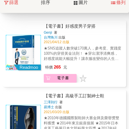
篩選
排序
圖片
條列
【電子書】好感度男子穿搭
Genji
著
台灣角川
出版
2021/04/12 出版
★SNS追蹤人數突破170萬人，參考度、實踐度
100%的穿搭黃金法則！ ★穿出潔淨清爽感，
好感度就能大幅提升！讓衣服改變你的人生
吧！ Ｔ恤牛仔褲＝乾淨清爽感？ 不管在哪個季
265
Readmoo
特價
元
節都是同樣的搭配組合？ 雖然也穿黑、白、藍
三色，但總覺得太暗淡？ 該穿休閒鞋？還是皮
電子書
鞋？每次出門都很苦惱&hellip; 脖子、手腕、腳
踝、腰際，想加點配件又怕太刻意？ 男性時
尚，是否讓你覺得難以駕馭？ 其實，穿搭的黃
金法則只有一項， 就是「協調」。 只要掌握一
【電子書】高級手工訂製紳士鞋
個原則，就能打破你對時尚的盲點， 用穿搭改
三澤則行
著
變自我，好感度也能自然提升！
易博士
出版
2021/03/20 出版
★2010年德國國際製鞋師大賽金牌及榮譽獎雙
料獲獎 ★2014年東京銀座個展 ★2015年日本
皮革工藝展日本文部科學大臣獎 ★2017年紐約