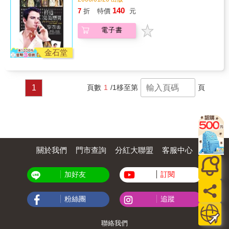
『MEN力四射－型男教戰手冊』，你就能立刻
140
7
折
特價
元
晉身型男行列！
電子書
金石堂
1
頁數
1
/1
移至第
頁
關於我們
門市查詢
分紅大聯盟
客服中心
加好友
訂閱
粉絲團
追蹤
聯絡我們