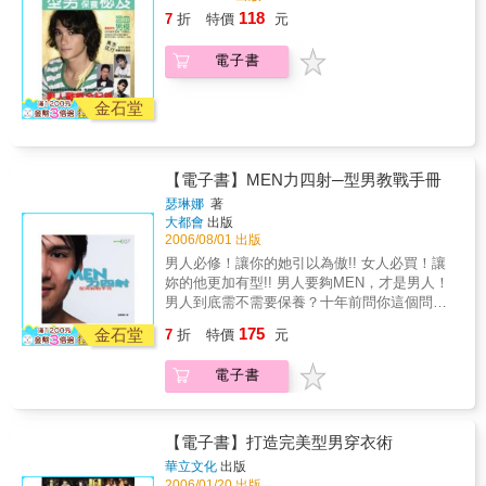
118
7
折
特價
元
電子書
金石堂
【電子書】MEN力四射─型男教戰手冊
瑟琳娜
著
大都會
出版
2006/08/01 出版
男人必修！讓你的她引以為傲!! 女人必買！讓
妳的他更加有型!! 男人要夠MEN，才是男人！
男人到底需不需要保養？十年前問你這個問
題，可能會被你嗤之以鼻，肌膚保養這麼“娘”的
175
金石堂
7
折
特價
元
事，男子漢大丈夫哪裡做得出來。不過現在如
果問你，你有保養的習慣嗎？不騙你，十個男
電子書
人有七個會說有，差別只在保養的程度不同。
保養是一種體貼自己的行為，因為關心在乎
它，所以你願意多花一個動作來照顧它。想要
做個「MEN力四射」的型男一點都不難，簡單
【電子書】打造完美型男穿衣術
的保養步驟、基本造型的掌握，就能讓你散發
華立文化
出版
出讓男人羨慕、女人愛慕的獨特吸引力。讀了
2006/01/20 出版