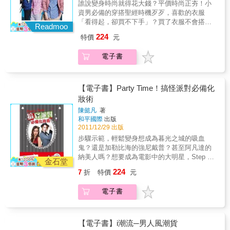
是會特別敏感，尤其是入秋後，脫皮、出油的
誰說變身時尚就得花大錢？平價時尚正夯！小
情況最容易發生，到底該如何解決這惱人的肌
資男必備的穿搭聖經時機歹歹，喜歡的衣服
膚問題呢？其實只需要簡單三步驟就能擁有好
「看得起，卻買不下手」？買了衣服不會搭，T
Readmoo
膚質，輕鬆幫你打造型男Q彈面子！整髮間─5
恤+牛仔褲走透透，讓人資部的淑芬跟財會的怡
224
特價
元
分鐘快速整髮，龐畢度髮型再掀復古風潮想急
君都直搖頭？只要你識貨，小錢就能買好貨！4
著出門上班或赴約，但是看到頭上蓬亂無比的
大挖寶技巧+4種購物規畫+10樣必敗單品+10
電子書
頭髮，若有能夠快速抓頭的方法就好了？本篇
Style╳2Look教你制霸北中南購物聖地，每月
教你5分鐘快速上手的抓髮技巧，讓你輕鬆無負
至少省下3000購物金※所有男人看過來，你該
擔就能頂著一頭流行又帥氣的髮型出門！改造
知道：搞懂你的衣櫃少什麼，別再盲目消費！
房─網站設計師大改造身為網站設計師，主要負
逛街花時間？鎖定目標讓你買衣快狠準！一件
【電子書】Party Time！搞怪派對必備化
責優化網站的使用者經驗，對於網站的細節感
單品，這樣打造多種造型！過季品急診室！變
妝術
受極為敏銳，但對於自己的外在穿著卻絲毫不
一下穿出流行感！搭不出新意？10種風格任
陳懿凡
著
重視。貼心的女友把握這次「優化男友」好機
選，照著穿就型！本書特點特點1 教你用小錢
和平國際
出版
會，藉由編輯巧手的造型修飾，讓宅男友成功
穿出超質感根據調查，20-35歲男性多數認為，
2011/12/29 出版
變身帥氣型男！時尚人物─李國毅
用3000元上下的預算，完成一套穿搭最為划
步驟示範，輕鬆變身想成為暮光之城的吸血
算。所以，本書要以「少少預算，發揮最大價
鬼？還是加勒比海的強尼戴普？甚至阿凡達的
值」的核心概念，挑戰不可能的任務，教你如
納美人嗎？想要成為電影中的大明星，Step By
何花小錢自我改造！特點2 從整理、規劃到照
金石堂
Step就能輕鬆成為注目焦點！超實用！化妝技
顧，編輯不藏私，通通報你知 買衣服不只要買
224
7
折
特價
元
巧小撇步想要有名模般瘦長的鵝蛋臉型嗎？還
得省，還要買得準！教你出門前如何清算衣
是喜歡豐滿圓潤的雙頰呢？小凡老師小撇步讓
櫃，為自己自己列出一份真正用得上的買衣清
電子書
你/妳不必再努力減肥或增胖，馬上就能輕鬆擁
單，買回家再教你最簡單有效率的收納方法，
有！各種類型的專業傷妝好奇血腥片、戰爭
早上出門再也不用找衣服找半天！特點3 編輯
片、恐怖片…裡的各類傷口是如何做到如此逼
帶路，帶你實際走跳全台購衣聖地「時尚＝花
真的境界嗎？跟著一起做，你/妳也可以是特殊
【電子書】i潮流─男人風潮貨
大錢」是一種迷思，近來全球經濟動盪，「不