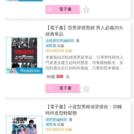
實用的20個穿搭Tips，解析型男們帥氣有型的
史、文化及實用的角度來解構專屬於男人的英
時尚風格！造型術─5大潮人穿搭攻略網羅現今
倫風情； －10位時尚人士現身說法，帶你打開
電子書
時尚界討論度最高、最火紅的五位型男：時尚
英倫紳士們衣櫃裏的祕密； －20個倫敦型男親
老伯Nick Wooster、時髦潮爸David
身演繹35個最經典的London Look, 帶你體會令
Beckham、台灣第一潮男Eugene Tong、街拍
人無法抗拒的英倫紳士風格。
新秀Marcel Floruss、印花搭配王者Simone
【電子書】型男穿搭聖經 男人必備20大
Marchetti，為你揭開世界級潮男時髦的造型密
經典單品
技。選衣術─由體型學穿搭！5種常見身型的穿
這樣變型男編輯部
著
搭建議雜誌男模各個高瘦比例佳，怎麼穿就是
潮客風
出版
怎麼帥！身型不如模特兒般完美，究竟該怎樣
2014/02/20 出版
搭配，才能穿出高挑好比例？本次邀集「高矮
本書藉由20款經典男裝單品，引導男性時尚入
胖瘦壯」五種體型男性親身示範，依照體型學
門者逐步建立起時尚態度，培養購物眼光，並
穿搭，讓你打理起日常造型更加得心應手！觀
找到適合自己的時尚風格，只要依照本書按圖
潮流─2014秋冬男裝6大趨勢2014年末到2015年
Readmoo
索驥，就能輕鬆採買，搭配上手！ Special1 解
初，想跟上潮流腳步，就得把握秋冬六大男裝
308
特價
元
決讀者站在商場一片衣海褲山裡，不知該如何
流行重點：Oversize長大衣、花紋單品、運動
下手挑選的窘境。 Special 2 打破型男每天清早
設計、幾何圖樣、亮色皮革、領部配件，告別
電子書
站在衣櫥前，想好造型出門，卻都還是穿同一
沉悶的冬裝裝束，輕鬆讓你穿出冬日「潮」關
套的盲點。 Special3 擺脫衣櫥最底端，時常囤
鍵！配件控─紳士必備5大配件熱蒐看似一成不
積著連衣標都沒拆的「不會搭服飾」的困境。
變的西裝穿搭，也能透過各式紳士配件細膩點
是的！這些常見的採買、搭配問題，藉由20款
【電子書】小資型男精省穿搭術：20種
綴，讓穿著更添造型及質感。可別小看了這些
經典單品的混搭組合，以及深入淺出的穿搭解
時尚造型輕鬆變
小小的配件，只要懂得如何搭配及變化，同樣
析，簡單入門的穿搭教學，絕對讓你輕鬆上
的裝束也能穿出不同韻味，讓你自信展現個人
潮男塾編輯部
著
手。&
品味。保養室─清潔、調理、保養3步驟，輕鬆
潮客風
出版
搞定男人面子問題每當季節交替時期，皮膚總
2013/05/23 出版