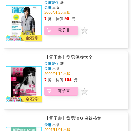
化妝師！本書特色※為想要在生日會、派對、
景氣時尚」當道，如何買、哪裡買、花多少成
朵琳製作
著
尾牙、同人誌聚會等場合，讓自己、小孩、朋
朵琳
出版
為更多人關心的重點，本書除了教你便宜掏寶
友擁有超酷創意扮裝的你/妳，所量身打造的特
2009/01/20 出版
的事前規劃、注意事項外，更走出理論，實地
殊化妝教戰手冊。※教學訴求簡單易學、花費
走訪知名商圈，告訴你「這樣買，才省！」特
90
7
折
特價
元
不多但效果獨特有趣，即使完全沒有化妝經驗
點4 圖解10大穿衣風格，搭配詳細講解，123
的男生，照著書做，也能馬上學會好萊塢電影
照著穿，路人也能變型男會買還不夠，還要會
電子書
中的神奇特殊妝容技巧。※每章節主題，除了
「穿」！時尚的魅力，在於搭配得宜的穿搭，
詳盡的教學示範之外，並且在每章節開頭都以
金石堂
能展現自身優勢，博得他人好感。編輯部實際
電影劇照的手法，精心拍攝一系列經典造型情
示範10種風格╳2種 Look的百變實戰教學，即
境寫真，增添本書的視覺饗宴及收藏價值。※
便穿搭初心者也能立馬無痛上手，變身型男，
隨書附贈超值示範教學、幕後花絮影音光碟，
一點都不難！
【電子書】型男保養大全
更能清楚明瞭並且學習到本書所有的化妝技
巧。
朵琳製作
著
朵琳
出版
2009/01/15 出版
104
7
折
特價
元
電子書
金石堂
【電子書】型男清爽保養秘笈
朵琳
出版
2007/11/01 出版