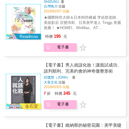
可安心使用的水性可剝式指彩，通過ST安全檢
物質色漿，完全沒有刺鼻味道，適合孕婦兒
SHIZUKU
著
測，無毒且色彩飽和鮮豔，免用去光水，一撕
台灣角川
出版
童，健康安全。 【內附】 ✓25種超萌圖案全圖
即卸，健康無負擔，滿足盡情玩彩的慾望。 ＊
2018/02/07 出版
解指彩書 ✓3色MIT無毒水性可剝式指彩：活力
適讀年齡：3歲以上
橘、神祕黑、純淨白 ✓45款超可愛小指甲專用
★國際時尚大師＆日本時尚權威 李佑群老師、
指甲貼紙1張 ✓1支萬用指甲彩繪筆 本書特色
美妝影后 百變沛莉、日系美甲達人 Tingjp 美麗
★ 小指甲專屬的超簡易圖案全彩圖解 專為小指
推薦！ ★HOMEI、WinMax、AT-
甲設計的超萌圖案，看著步驟就會畫，自己獨
SALON&hellip;&hellip;以平價單品輕鬆畫出日
195
Readmoo
特價
元
力操作也能畫出獨特可愛的指甲彩繪圖案，成
本現正流行的純淨感指彩 ★100餘款設計指彩
就感爆棚！ ★ 一次擁有指甲彩繪所需工具 內
完整公開！獨創畫法，讓妳只要照著做就能擁
電子書
附無毒水性可剝式指彩、指甲彩繪筆及可愛的
有令人秒讚的美麗指尖！ & ０色就能超時尚，
指甲彩繪貼紙，能夠創意發想各式各樣相關聯
只有單瓶指甲油也OK～ 日本人氣美甲女王全新
的圖案，讓想像力無限延伸。 ★ MIT水性可剝
創作！以０～３色指彩畫出最吸睛的純淨感指
式指彩，無毒健康、色彩持久 大人小孩都可安
彩，超越百款的時尚美甲，教妳徹底駕馭指尖
【電子書】男人就該化妝！讓面試成功、
心使用的水性可剝式指彩，無毒且色彩飽和鮮
時尚！
談判順利、完美約會的神奇微整形術
豔，免用去光水，一撕即卸，健康無負擔，滿
邱瓊慧（JOAN）
著
足盡情玩彩的慾望。 ＊適讀年齡：3歲以上
大喜文化
出版
2018/02/05 出版
245
7
折
特價
元
電子書
金石堂
【電子書】維納斯的秘密花園：美甲美睫