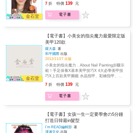
139
7
折
特價
元
之智慧結晶，針對愛好生活美學之一般消費大
眾所設計，淺顯易懂，書中專業詳盡的分享，
電子書
可輕鬆幫助大家在個人造型上畫龍點睛！──樹
金石堂
德科技大學流行設計系副主任洪慕藍美甲非常
有趣、好玩且容易入門，比起身上的其他美麗
元素，它可以更加大膽創新，容易搭配卻又效
【電子書】小美女的指尖魔力最愛限定版
果奇佳，身著簡單T恤牛仔褲時，一組美麗的指
美甲120款
彩便是最棒的單品，能讓你從眾人中脫穎而
出。──陳冠伶
羅大森
著
和平國際
出版
2012/11/27 出版
小美女的指尖魔力．About Nail Painting步驟示
範！手足保養X基本美甲技巧X 4大必學美甲技
巧X上百款美甲圖鑑 水晶指甲、彩繪指甲、凝
金石堂
膠指甲、3D粉雕指甲繽紛．氣質．可愛．華麗
139
7
折
特價
元
吸引目光的超完美指甲彩繪最專業、好用、易
學的美甲書可以簡單快速完成的6步驟入門款，
電子書
和令人發出讚嘆的10步驟進階款特別收錄成為
專業美甲師的「Q&A」隨書贈送超值3大好禮●
市值420元 鑽漾指甲油一瓶 (15ml∕瓶，共24
色，隨機贈送)● 價值5000元 美甲專業全科班
【電子書】女孩一生一定要學會の5分鐘
5000元學費抵用券 ● 公主風甲油膠 買五送一兌
打造日韓最in髮型
換券本書特色．Step by Step，清楚的步驟圖
I`m READ編輯部
著
解示範．全台最完整的美甲教學書，保養、基
漢湘文化
出版