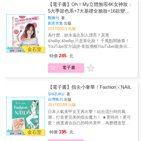
現放鬆的休閒感妝容&hellip;&hellip; 今天是什
【電子書】Oh！My立體無瑕4K女神妝：
麼日子呢？ 因應不同的每一天， 就用大人感彩
5大季節色系+7大基礎全臉妝+16款變化
妝術打造出風格各異的容顏， 讓平凡無奇的日
技巧妝效，超越日韓歐美的逆天美顏技
鄭雅勻
著
子充滿變化與樂趣！ 從基本彩妝技巧到要避開
創意市集
出版
法！
的化妝陷阱， 還有使用7款單品打造一週氣質
2017/05/11 出版
微甜美人妝， 讓妳從一成不變的上妝手法畢
為什麼，妳永遠比別人漂亮？其實
業， 每天都能輕鬆打造最適合自己的完美妝
&hellip;&hellip;只是靠化妝！ 千萬點閱搶看！
容！ Chapter 1 底妝：&thorn;宛如素顏的零
YouTube官方認證‧美妝潮模YouTuber親身示
瑕疵蜜桃肌 Chapter 2 眼妝：&thorn;減少水
金石堂
範！ 從初學基礎到進階變化的彩妝秘訣，讓妳
腫＆疲勞感，眼神清澈有神 Chapter 3 腮紅：
245
特價
元
的美麗無所遁形 擁有HD高畫質的全妝美貌！
&thorn;一掃倦容，為雙頰刷上粉嫩甜美
◎隨書限定加贈：STEP by STEP雅勻互動彩
Chatper 4 唇妝：&thorn;柔嫩光澤的雙唇，嘴
電子書
妝教學影片 是蜜糖，還是毒藥？從此不必再多
角也俐落有型 Chapter 5 眉毛：&thorn;決定
繳學費！ 跟著美妝潮模YouTuber一起分析自我
妝容風格的立體自然眉 &copy;hiromi 2017
膚質、色調，解構保養化妝步驟 找出最適合自
己的彩妝保養之道，擁有零瑕疵的第二張天生
【電子書】指尖小奢華！Fashion╳NAIL
美顏！ 由作者擔任本書彩妝教學模特兒，親身
SHIZUKU
著
示範/詳細介紹7大上班、上學最實用的基礎全
台灣角川
出版
臉妝，以及21款延伸變化妝效，你可以學到簡
2017/02/09 出版
單日常的每日妝容、快速方便的上妝手法、搭
日本人氣美甲女王再出擊！結合流行時尚風
配四季的搶眼色系、場合變換的延伸技巧、偶
潮，打造更完美的指尖魔力！ ★更時尚！更可
爾嘗鮮的不同妝感造型&hellip;&hellip;不再跟
愛！挑選適合自己的時尚美甲，為整體造型畫
風，妳將化身成最新的美麗趨勢！從現在開
龍點晴。 ★完整公開全新創作的８５款獨創指
195
始，天天玩妝，漂亮外出！ ※透過本書，你可
金石堂
特價
元
彩！以隨手可得的道具X零失敗步驟圖＝打造最
以看到： ✔7大上班、上學最實用的基礎全臉
時尚感的日式指彩！ & 指尖，正是決定整體穿