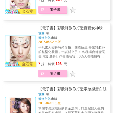
7
折
特價
元
&hellip;&hellip; 典雅名媛、鄰家女孩、田園仙
牌製造，通過SGS檢驗合格 透氣、環保不刺
子、小清新&hellip;&hellip; 不凋花＋空氣感、
鼻、無痕、色彩飽和、持久、輕鬆卸除！ 本書
電子書
編髮＋韓風、簡約＋個性&hellip;&hellip; All in
金石堂
特色 ★超簡易圖樣，全彩圖解步驟，沒有畫畫
one,all for YOU！ ★★★特別企劃：不NG的髮
天分，也能輕鬆完成 步驟圖解超詳盡，即使沒
型對策★★★ 完美的新娘造型除了妝容，髮型
有學過畫畫，自己照著書中步驟做，也能成功
也非常重要！ 但常常可見一些扁塌、歪斜、毛
畫出萌指彩！ ★指彩全進化，萌登場，低門檻
【電子書】彩妝師教你打造百變女神妝
躁的NG髮型， 不只讓新人想翻桌，也會影響造
操作，讓指尖變得更有「生命力」 亮片、雕
型師的風評， 就讓國際級造型師來告訴你如何
莫菱
著
花、水鑽通通OUT！本書收錄了網路討論度最
漢湘文化
出版
不NG吧！ ★★★同場加映：只要6步驟！即使
高的療癒系指彩圖案，比起市面上的指甲彩繪
2016/05/02 出版
訂結同天也能快速轉變妝髮★★★ 婚宴髮型要
畫法，本書操作門檻極低！ ★美甲的基礎保養
好看又要快速， 就讓專業造型師親自示範時尚
平凡素人變身時尚名模、國際巨星 專業彩妝師
教學上色基礎步驟，提升彩繪亮澤度 畫指甲彩
美麗的新娘髮型， 讓你每一次出場都引來賓客
的整型化妝術，一試就上手！ 各種場合都能完
繪前一定要先了解美甲基礎保養、指甲油上色
驚呼：「這個造型也很美！」 本書特色 ★以60
美演出 量身訂作專屬妝容，365天都能擁有完
基礎步驟，才能使畫出來的指甲更有光澤感，
款髮型設計為主軸，搭配禮服、飾品、彩妝，
美無瑕的彩妝造型！ ★上班、逛街、約會，三
大大提高成功率！ ★顛覆以往對指甲油的印
126
金石堂
7
折
特價
元
呈現典雅高貴又不失浪漫、幸福的質感 ★時尚
大場合零出錯的完美彩妝 本書依據場合和化妝
象！免用去光水指甲油新登場 環保可撕式指甲
造型與豐富取景互相呼應，每款造型皆以
目的，設計出三大場合的必備妝容：上班──展
油完全顛覆了以往對指甲油的印象，不需要去
電子書
360&deg;全景拍攝，加上作者專業說明，展現
現過人自信；逛街──回頭率100%；約會
光水，只需等待指甲油全乾後即可輕鬆整片剝
精準的絕美觀點 ★日、韓、歐3種經典妝容
──360&deg;零瑕疵。讓你不管怎樣就是好特
除。
&times;3大超人氣新娘妝，擺脫白粉面具，打
別！ ★日本人氣瘦臉術，按出V- Line小臉 在妝
造清新感，多年後依然耐看！
前，用牛角按摩經絡與穴道，透過特殊穴點與
【電子書】彩妝師教你打造零妝感蛋白肌
按摩方向，排出臉部的滯氣和毒素，五分鐘就
莫菱
著
能輕鬆擁有絕佳氣色與緊緻V-Line小臉。 ★4步
漢湘文化
出版
驟化出專業級眼妝 在時尚雜誌和服裝秀中，常
2016/04/01 出版
常看到特殊又美麗的眼妝，有時候想在私人
掌握零失誤底妝的黃金法則，打造宛如天生的
Party 上也想玩玩類似的眼妝效果，但又不知如
好氣色與好膚質。搭配不藏私大公開的整型級