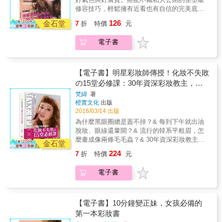
何下手嗎？時尚彩妝師教你利用簡單的工具材
修容技巧，輕鬆擁有近看也有自信的完美底
料，玩出專業級的彩妝效果！ ★特別收錄：專
妝！
126
業化妝師教你拯救「冷宮化妝品」！ 將摔碎的
金石堂
7
折
特價
元
眼影、腮紅加入其他顏色，變成獨家色調！ 讓
彩妝盤的冷門色成為配色幫手！ 將用到快乾的
電子書
睫毛膏化身染眉膏！&hellip;&hellip; 本書為東
方女性特別設計的彩妝書，考量到臉型、眼
型、常見肌膚困擾以及生活方式，讓你365天在
【電子書】明星彩妝師傳授！化妝不失敗
任何場合都能擁有完美無瑕的彩妝造型。無論
の15堂必修課：30年資深彩妝教主，教
是上班、逛街或約會都可以跟著彩妝師的小訣
你畫出不ＮＧ的時尚妝容！
竅達到最佳的妝感。除了學會全臉骨肌比例化
梵緯
著
橙實文化
出版
妝法，本書還收錄眼妝、底妝、脣妝等彩妝技
2016/03/14 出版
巧，跟著書中的詳細圖解教學，step by step，
讓你一試上手，且能搭配個人喜好，變換出多
為什麼黑眼圈總是蓋不掉？& 每到下午就出油
種不同的全新妝感。 本書特色 ◆26種彩妝技
脫妝、眼線還暈開？& 流行的韓系平粗眉，怎
巧，超貼心重點式教法，輕鬆打造零死角女神
麼畫成像兩條毛毛蟲？& 30年資深彩妝教主教
金石堂
上班／逛街／約會、日系／韓風／歐美
你，破解所有化妝QA& 「化妝魯蛇」也能變身
224
7
折
特價
元
&hellip;&hellip;真人照片示範，重點式彩妝步
「高顏值美女」！& 明星推薦 ★金馬獎主席-張
驟，讓你輕鬆擁有讓人忍不住一再回頭的魅力
艾嘉★犀利人妻製作人-王珮華★偶像劇女王-陳
電子書
妝容！ & ◆不用一個模子打造同一張臉，百變
怡蓉★宅男女神-張景嵐★國民女神-安心亞★多
女神非你莫屬！ 時下有太多的流行彩妝風格，
位重量級女明星強力推薦！& 明星彩妝師來解
如果一味模仿，反而容易失去自己的優點和特
惑！& 妝前保養＋遮瑕修容＋眼妝眉毛＋唇妝
色。專業彩妝師教你觀察五官比例、搭配場
腮紅&hellip;&hellip;& 所有化妝QA通通大破
【電子書】10分鐘變正妹，女孩必備的
合，量身訂作化出專屬於你的完美妝容！ & ◆
解！& 化妝實戰技巧大公開！& 春夏秋冬流行
第一本彩妝書
冷宮彩妝強勢回歸，彩妝師的化妝品使用訣竅
妝：日系潮紅妝、韓系咬唇妝、韓式平粗眉