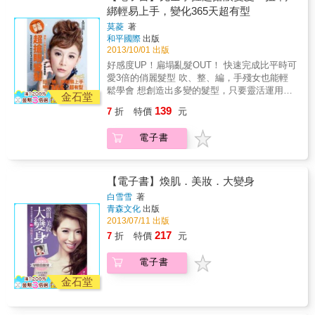
立即打造搶手度UP彩妝，讓你走到哪都具焦！
成為全場注目的焦點！ & 逛街血拼‧運動休閒‧時
頭好！ 這本是為東方女性特別設計的彩妝書，
綁輕易上手，變化365天超有型
本書六大特色 【「修容＋遮瑕＋底妝＋彩妝」
尚派對‧甜蜜約會 海洋度假風‧姊妹淘聚餐日‧出
考量到臉型、眼型、常見肌膚困擾以及生活方
的微整型化妝術，素人也能變正妹！】 妝前調
莫菱
著
國旅遊度假 & 本書特色 & 【詳細╳清楚】肌
式，讓妳一年四季任何場合都能享受最完美得
和平國際
出版
整、輕透底妝、放大10倍眼妝、超心機的腮紅
膚‧頭髮保養祕方大公開！ 本書收集了達人老師
體的彩妝造型。無論是上班妝、約會妝都可以
2013/10/01 出版
與修容，一次到位的全方位祕技，全部都傳
們與芳瑜自己親身試過的肌膚與頭髮保養法，
跟著本書指示達到合適的妝感需求。 除了學會
授！ 【超簡單‧超實用‧超百變，彩妝新手一看就
好感度UP！扁塌亂髮OUT！ 快速完成比平時可
以步驟圖解方式呈現，淺顯易懂。運用一些意
全臉骨肌比例化妝法，本書還收錄眼妝、底
懂！】 超簡單的素人改造圖解步驟＋超實用的
愛3倍的俏麗髮型 吹、整、編，手殘女也能輕
想不到的小物和撇步，例如：臉部保養品變身
妝、唇妝等26種彩妝技，跟著書中的詳細圖解
彩妝技巧＋超百變的主題彩妝，step by step，
鬆學會 想創造出多變的髮型，只要靈活運用手
髮膜、皮膚晒傷可以用冰牛奶來鎮定、快速急
教學，妳可以一試上手，也能夠利用當中的技
金石堂
連手殘女都學得會！ 【15位素人變身示範，改
邊的工具，加上簡單的技巧，每天花上幾分鐘
救乾裂與脫皮的雙脣等，解決困擾已久的肌膚
巧配合個人喜好，變換出更多不同的全新妝
139
7
折
特價
元
造前後差很大！】 特別針對15位平凡素人，針
捲一捲、吹一吹，就可以輕鬆創造出整形級的
與頭髮問題。 & 【立即見效】美胸皇后教你快
感。 本書特色 七大特色 【不用一個模子打造
對臉頰凹陷、單眼皮、嘴脣厚等24大常見問題
百變造型 神奇V小臉髮型大公開！一次學會造
速豐胸UP！ 芳瑜首次結合美胸皇后劉伊心聯合
同一張臉】 時下有太多的流行彩妝風格，有的
電子書
點，進行全面性的大改造，一定讓你跌破眼
型 很多人很羨慕臉小的人，覺得很上鏡，其實
出擊，教你利用一些身邊小物快速豐胸的撇
曇花一現，有的值得參考，但是再好看的彩
鏡，改造前後判若兩人！ 【6大主題全臉妝，
有時候跟髮型有很大的關係， 只要選擇一個適
步，從羽量級、輕量級到重量級，因應不同場
妝，也不可能適合每一個人，如果一味模仿，
到哪都完美具焦！】 讓你跳脫一成不變的化妝
合臉型的髮型，你也可以變成小臉美人了！ 局
合做變化，讓你從A CUP立即提升到D CUP！
反而容易失去自己的優點和特色。該如何從時
方式，依各種場合變化不同LOOK！煙燻妝、貓
部假髮x髮型變化，讓美麗大加分！ 每天變化
【電子書】煥肌．美妝．大變身
& 【一物多用】打擊贅肉，打造完美的曼妙身
下趨勢中找到適合的妝感，本書教妳觀察五官
眼妝、深邃放電眼妝、魅力紅唇妝等，讓眾人
不同造型So Easy！
形！ 隨時隨地，一舉兩得的苗條操。日常物品
比例、搭配場合，量身訂作化出與妳絕配的不
白雪雪
著
捨不得離開目光的６大主題彩妝。 【造型師不
變身運動小物，在任何時候只要拿起手邊寶特
青森文化
出版
敗妝容！ 【IT GIRL就是在平常時候展現不平
會告訴你的超好用美妝工具】 打開造型師的化
2013/07/11 出版
瓶、彈性褲襪、擀麵棍，就能進行瘦身減肥大
凡的自己】 每天都化妝的人，最容易忽略妝容
妝箱，有成千上萬款的美妝工具，但是哪一種
計，針對腰、腹、臀、腿等最容易「卡油」、
要因應目的、場合而變化！本書依據場合和化
217
7
折
特價
元
最好用？哪一種最適合自己？工欲善其事，必
「帶腫」的部位，進行局部雕塑，穠纖合度，
妝目的，設計三款妝容提案： 上班：展現不強
先利其器！好用的美妝工具才能完全發揮彩妝
你也能做到！ & 【流行╳實用】藝人最常化的
勢的自信；逛街：吸睛程度破表；約會：近看
電子書
實力，讓資深造型師Jessie告訴你！ 【聰明女
3大全臉妝容大公開！ 藝人的妝雖然會因應流
也有朦朧美。 讓你不管怎樣就是好特別！ 【私
必學的按摩＋保養的小撇步，徹底改善膚質狀
金石堂
行性做不同的變化，但防水、防晒自然乾淨的
房保養秘技！妝前就擁有V Line小臉】 不太會
況】 卸妝清潔是每天必做的基礎功，徹底清潔
外景妝、使五官更鮮明的通告妝與吸引全場目
打shadow沒關係，莫菱老師極具口碑的「牛角
後利用保養品搭配按摩手法，讓肌膚自然散發
光焦點的派對妝，是藝人永久不敗的經典妝。
臉部按摩」可以解救妳的肉肉臉、垂垂臉和累