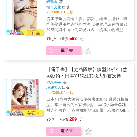
理，從點線面解讀各種臉孔與五官，奠定
捲】【白髮】等問題提供完整的護理和造型建
鍾馨鑫
著
線、面、體。並以彩妝師的專業帶領讀者從基
積木文化
出版
議，除了改善髮質問題，還能「利用」髮質打
紮實多變的彩妝造型技藝
礎的形與色彩，以及簡單的解剖學，理解臉部
2023/06/01 出版
造出讓自己更有魅力的髮型！工作家庭兩頭燒
視覺元素構成。接著，基於美感，我們能如何
或純粹懶得保養的人，也有貼合自己日常生活
從美學角度看懂「臉」 設計、繪畫、攝影、時
利用彩妝增強優點、修飾弱點？無論是彩妝新
的保養建議，助你輕鬆維持美髮習慣！想要改
尚美學通用的造型基本功 以視覺理論解構臉部
手、Instagramer、YouTuber、直播主、人物攝
變形象、外表更亮麗、人生更順遂，☆★「頭
於空間與平面中的表現力 & 「從事人物造型、
影師、自拍、彩妝師、肖像畫家、造型藝術領
金石堂
髮」就是你能最快擁有自信、散發魅力的祕密
化妝工作的專業人士或只是必須打理自己臉上
域，都能從中獲益匪淺。也是在學習彩妝，或
563
75
折
特價
元
魔法★☆《改造受損、毛躁、自然捲髮質！在
的妝容、造型時，擁有特定技術是必要條件。
打造形象之前的必修美學基本觀念；達人級的
家靠基本保養也能擁有柔亮秀髮》等你實踐書
然而，出神入化的技巧，必定來自於堅實的美
彩妝好手也能以本書精進能力。 每個人的臉
電子書
中技巧，隔天早晨就能明顯感受到頭髮的改
學基礎概念。」──本書作者 臉部彩妝是「將空
形、眉、眼、鼻、脣，皆有各自的形態、相對
變，讓自己的人生也隨之煥然一新！
間轉換為平面，再從平面創作出新的空間」的
關係和特色，透過本書，你將學會基礎的視覺
視覺魔法，為了要能夠捕捉人臉之美、化出靈
美學理論，修煉出準確眼力，從此能夠快速找
動且風格俱備的妝容，基礎且紮實的視覺美學
【電子書】【定格圖解】臉型分析×自然
到個人造型魅力，並把彩妝施展在關鍵上，成
知識能讓你如虎添翼。 從包浩斯的造型理論帶
彩妝術：日本YT網紅彩妝大師首次傳授
為一筆入魂的彩妝高手。 【書籍大綱】 1人類
入，用美學與設計觀點分析人類臉部的點、
的視覺感知：人如何以視覺認知物體──「邊
魔鬼細節，教你用最簡單的工具與步驟
梶惠理子
著
線、面、體。並以彩妝師的專業帶領讀者從基
緣」（edge）、「空間」、「關聯性」
瑞麗美人
出版
「打造清透膚質、放大五官優勢、煥發動
礎的形與色彩，以及簡單的解剖學，理解臉部
（relationship）、「光影」，以及「完形」
2023/05/04 出版
人神采」，畫出漂亮自信的完美妝容
視覺元素構成。接著，基於美感，我們能如何
（gestalt）作用。& 2點：點是構成一切造型的
日本YT彩妝大師首次傳授魔鬼細節 透過分析臉
利用彩妝增強優點、修飾弱點？無論是彩妝新
最基礎元素，不具方向性，但能夠聚集和擴
型、掌握自己的五官優缺點，再追求融合各種
手、Instagramer、YouTuber、直播主、人物攝
張。「點與點」、「點與線」以及「點與面」
魅力的妝容！ 彩妝維納斯游絲棋、彩妝師Kelly
影師、自拍、彩妝師、肖像畫家、造型藝術領
金石堂
能產生多樣化的視覺效果。點的觀念可以在臉
陳寧慧、專業彩妝造型師洪希寧 漂亮推薦 全書
域，都能從中獲益匪淺。也是在學習彩妝，或
299
75
折
特價
元
部的眼、眉、鼻子之間的距離和相對關係中體
從打造無暇清透膚質、到基礎完妝 善用彩妝品
打造形象之前的必修美學基本觀念；達人級的
現。 3線：線可分為「直線」與「曲線」，可
的質地和色彩，混合成不同質感的妝容 選對彩
彩妝好手也能以本書精進能力。 每個人的臉
電子書
以用來局限範圍，也可以無盡延伸。構成臉部
妝刷具精準上妝，教你打造人見人愛的自然彩
形、眉、眼、鼻、脣，皆有各自的形態、相對
的線共有14條，線元素上運用顏色的深淺，還