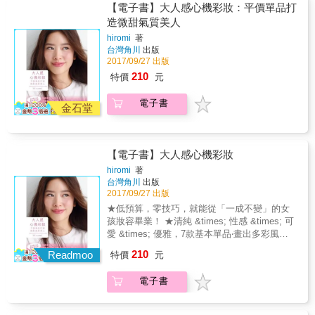
【電子書】大人感心機彩妝：平價單品打
造微甜氣質美人
hiromi
著
台灣角川
出版
2017/09/27 出版
210
特價
元
電子書
金石堂
【電子書】大人感心機彩妝
hiromi
著
台灣角川
出版
2017/09/27 出版
★低預算，零技巧，就能從「一成不變」的女
孩妝容畢業！ ★清純 &times; 性感 &times; 可
愛 &times; 優雅，7款基本單品‧畫出多彩風格
大人顏！ & 上班‧假日‧約會‧聚會， 不管什麼日
210
Readmoo
特價
元
子， 都要擁有透亮又魅力無窮的完美妝容！ 部
落格讀者超過10萬， 日本人氣彩妝部落客
電子書
hiromi的平價心機彩妝技巧大公開！ 約會日，
畫上令人格外愛戀的妝容。 和女性朋友聚會，
就選擇具時尚感的妝容。 大人的假日，就要呈