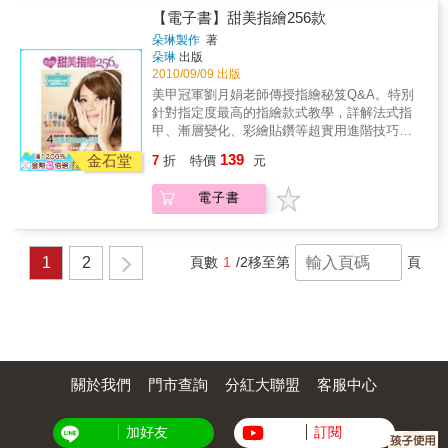
【電子書】甜美指繪256款
朵琳製作
著
朵琳
出版
2010/09/09 出版
美甲冠軍劉月娟老師傳授指繪秘笈Q&A。特別
針對指定度最高的指繪款式教學，詳解法式指
甲、漸層變化、彩繪貼鑽等超實用進階技巧。
不同情境5大色系、4大風格主題指繪－32款創
139
金石堂
7
折
特價
元
意新娘指繪、公主甜美風指繪、性感小惡魔風
指繪、氣質優雅風指繪，讓指甲彩繪陪你度過
電子書
繽紛的每一刻。
1
2
頁數
1
/2
移至第
頁
關於我們
門市查詢
分紅大聯盟
客服中心
加好友
訂閱