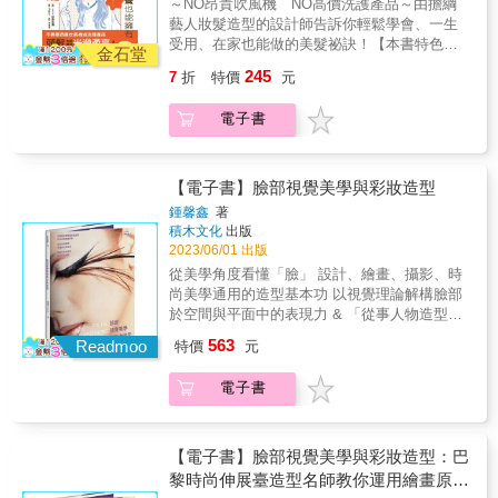
～NO昂貴吹風機 NO高價洗護產品～由擔綱
用昂貴吹風機、高級洗髮精，甚至頻繁跑美髮
藝人妝髮造型的設計師告訴你輕鬆學會、一生
店，也能打造出健康又亮麗的秀髮！❖用【漫
受用、在家也能做的美髮祕訣！【本書特色】
畫】輕鬆學習美髮基本知識！以不同年齡段、
金石堂
◎針對常見的受損、毛躁、自然捲、髮量稀
頭髮煩惱各異的三姊妹為主角，由知名髮型設
245
7
折
特價
元
疏、扁塌、白髮等問題一一解答！◎以漫畫詳
計師──砂原由彌來一一破解難題！清楚圖解洗
細圖解洗髮、吹髮等關鍵正確知識，步驟清晰
髮、吹髮等關鍵正確做法，讓你輕鬆閱讀、快
電子書
好吸收！◎不只護髮知識，不藏私公開適合各
速吸收的同時，不會忽略任何一絲細節，牢牢
種髮質的造型方法，自己也能打造魅力髮型！
記住改善髮質的方法！❖專為不同髮質困擾設
你是否有以下困擾？「進入30歲後，愈來愈擔
計的護理與造型建議！以「基礎護理」為核
心頭髮受損……」「從小就為扁塌、沒蓬鬆感
【電子書】臉部視覺美學與彩妝造型
心，還針對【受損】【毛躁】【扁塌】【自然
的頭髮苦惱不已……」「天生自然捲，只能一
捲】【白髮】等問題提供完整的護理和造型建
鍾馨鑫
著
直靠縮毛矯正保持⋯⋯」「使用社群媒體上爆
積木文化
出版
議，除了改善髮質問題，還能「利用」髮質打
紅的護髮產品，但總覺得不適合……」如果你
2023/06/01 出版
造出讓自己更有魅力的髮型！工作家庭兩頭燒
正在為這些頭髮問題煩惱，這本書正是你的救
或純粹懶得保養的人，也有貼合自己日常生活
從美學角度看懂「臉」 設計、繪畫、攝影、時
星！其實只需稍微改變日常護髮方式，無需使
的保養建議，助你輕鬆維持美髮習慣！想要改
尚美學通用的造型基本功 以視覺理論解構臉部
用昂貴吹風機、高級洗髮精，甚至頻繁跑美髮
變形象、外表更亮麗、人生更順遂，☆★「頭
於空間與平面中的表現力 & 「從事人物造型、
店，也能打造出健康又亮麗的秀髮！❖用【漫
髮」就是你能最快擁有自信、散發魅力的祕密
化妝工作的專業人士或只是必須打理自己臉上
563
畫】輕鬆學習美髮基本知識！以不同年齡段、
Readmoo
特價
元
魔法★☆《改造受損、毛躁、自然捲髮質！在
的妝容、造型時，擁有特定技術是必要條件。
頭髮煩惱各異的三姊妹為主角，由知名髮型設
家靠基本保養也能擁有柔亮秀髮》等你實踐書
然而，出神入化的技巧，必定來自於堅實的美
計師──砂原由彌來一一破解難題！清楚圖解洗
電子書
中技巧，隔天早晨就能明顯感受到頭髮的改
學基礎概念。」──本書作者 臉部彩妝是「將空
髮、吹髮等關鍵正確做法，讓你輕鬆閱讀、快
變，讓自己的人生也隨之煥然一新！
間轉換為平面，再從平面創作出新的空間」的
速吸收的同時，不會忽略任何一絲細節，牢牢
視覺魔法，為了要能夠捕捉人臉之美、化出靈
記住改善髮質的方法！❖專為不同髮質困擾設
動且風格俱備的妝容，基礎且紮實的視覺美學
【電子書】臉部視覺美學與彩妝造型：巴
計的護理與造型建議！以「基礎護理」為核
知識能讓你如虎添翼。 從包浩斯的造型理論帶
黎時尚伸展臺造型名師教你運用繪畫原
心，還針對【受損】【毛躁】【扁塌】【自然
入，用美學與設計觀點分析人類臉部的點、