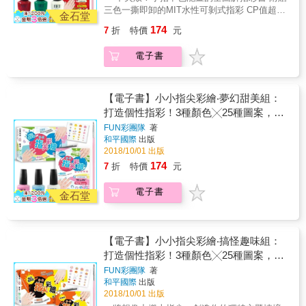
現真我，跟著和田小姐學會運用自身優勢成為
三色一撕即卸的MIT水性可剝式指彩 CP值超
金石堂
自己的理想樣貌！
高，保證滿足你的玩彩欲望！ 【節慶色系 新
174
7
折
特價
元
樣上市】 ◆ 聖誕老人最經典的帽子怎麼畫？四
步驟就可以畫出可愛的三角帽及蓬鬆的毛球 ◆
電子書
一定要會的聖誕樹其實不需複雜技巧，一點巧
思和創意，超可愛迷你聖誕樹就能躍然指上 ◆
紅白條紋的拐杖糖獨特的造型讓人過目不忘，
只要三個步驟馬上擁有 ◆ 圓圓胖胖的雪人總令
【電子書】小小指尖彩繪‧夢幻甜美組：
人想抱個滿懷！教你畫出自己的雪人夥伴，陪
打造個性指彩！3種顏色╳25種圖案，加
你度過整個冬天 ◆ 畫一個可愛的迷你花圈意外
乘迸發無限想像！
FUN彩團隊
著
簡單，小巧精緻的模樣保證令你愛不釋手！
和平國際
出版
以三種節慶色系：溫暖紅、聖誕綠、冰雪白，
2018/10/01 出版
設計小指甲也能畫的全新主題，Q萌創意圖案令
174
7
折
特價
元
人難以抗拒！ 面對無數的指彩不知道該如何選
色？要畫什麼圖案腦袋一片空白？擔心指彩的
電子書
有機溶劑會傷害身體？ 如果你有上述的疑慮，
金石堂
不要猶豫了，這裡將有你的解藥！ ★ 照著步驟
就可以畫出來的圖解書，25種小指甲也能畫的
可愛圖案，CHECK！ ★ 一撕即卸，可隨心所
【電子書】小小指尖彩繪‧搞怪趣味組：
欲變化圖案的MIT無毒水性可剝式指彩，
打造個性指彩！3種顏色╳25種圖案，加
CHECK！ ★ 協助畫出各種小圖案的萬用指甲
彩繪筆，CHECK！ ★ 想要加上更多可愛的圖
乘迸發無限想像！
FUN彩團隊
著
案點綴指甲嗎？45款小指甲也能貼的指甲貼
和平國際
出版
紙，CHECK！ 小小一盒大大滿足，所有指甲彩
2018/10/01 出版
繪需要的必備元素都為你準備齊全了，放膽玩