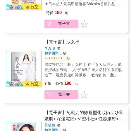
Shizuku風－畫出自己獨創指彩的技巧& 2 隨身
★日本超人氣美甲部落客Shizuku首部作品！
小道具就能做的設計 3 不用指甲貼也能畫出炫
金石堂
★指尖也要配穿搭！一次收錄１～１２月、情
目指彩 4 搭配亮片、鋁片、水鑽&hellip;&hellip;
180
特價
元
人節、聖誕節等重要節日設計的指彩，讓妳隨
讓指尖變奢華！ 5 如何決定配色&times;圖案 6
時擁有完美指尖！& ★OK繃、紙膠帶、廚房海
指彩也要跟上季節流行！翻開日曆，打造一整
電子書
綿？隨手可得的道具X零失敗步驟圖＝打造最時
年的美麗指彩！
尚感的日式指彩！ & 指彩，是現代女孩們不可
或缺的穿搭元素！ 若能隨著裝扮、場合不同，
搭配適合的指彩，就讓能整體穿搭更添魅力。
【電子書】妝女神
& 本書作者Shizuku，原本於日本社群網站
李芳瑜
著
ameba上分享隨手畫出時尚感十足的創意指彩
和平國際
出版
而一躍成名，並受邀與各美甲大廠合作。 本書
2014/12/01 出版
為其首次推出美甲彩繪書。以詳細的步驟圖，
黑乾瘦也能「妝」女神！ 在「女人我最大」總
教讀者如何以隨手可得、隨處可買的道具和指
被嫌醜的芳瑜， 入行15年在達人名師的徹底改
甲油，畫出最具時尚感的日式美甲！ & 1
造下，融會貫通出神撇步， 教你如何「妝」出
Shizuku風－畫出自己獨創指彩的技巧& 2 隨身
後天美！ & 在達人老師魔鬼訓練下蛻變的芳瑜
196
小道具就能做的設計 3 不用指甲貼也能畫出炫
金石堂
7
折
特價
元
為你揭開明星化妝間的祕密！ 一窺「功力加5
目指彩 4 搭配亮片、鋁片、水鑽&hellip;&hellip;
成」的明星級保養、彩妝、變髮、穿搭技巧，
讓指尖變奢華！ 5 如何決定配色&times;圖案 6
電子書
完全掌握！ & 芳瑜在「女人我最大」當班底的
指彩也要跟上季節流行！翻開日曆，打造一整
1000多個日子中，被達人老師們嫌黑皮膚、恐
年的美麗指彩！
龍腳、乾瘦體型、細軟髮、阿婆唇、雞爪手、
小奶奶、扁屁屁&hellip;&hellip;，每次錄影都被
【電子書】免動刀的微整型化妝術：Q彈
批評零優點！但在各界達人老師們大改造下，
嫩肌x 深邃電眼x V 型小臉x 性感嫩脣x
加上自己不斷尋找進化版祕方，完全蛻變時尚
立體挺鼻，完美妝容一次掌握！
黃瑞媚
著
女神！ & ．用對粉底 &rarr; 黑皮膚也能看起來
和平國際
出版