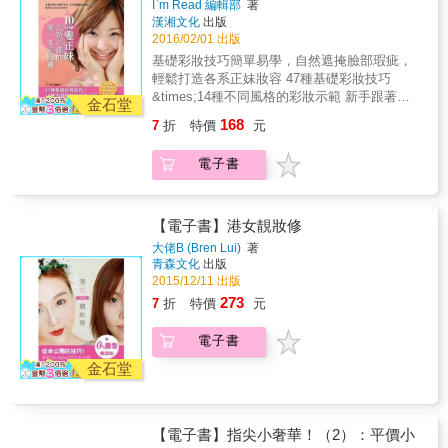
I`m Read 編輯部
著
大公開！ 延續「冷宮彩妝」的使用效果，或是
&hellip;&hellip;& STEP BY STEP詳細全圖
漢湘文化
出版
變出另一種更適合自己的產品，專業彩妝師教
解，讓你365天都亮眼迷人！& ★讓美麗更加分
2016/02/01 出版
你拯救化妝包！
的小祕密大公開！& ‧明星彩妝師傳授關鍵15堂
基礎彩妝技巧簡單易學，自然遮掩臉部瑕疵，
化妝必修課，讓你的美麗更加分！從底妝到修
輕鬆打造各系正妹妝容 47種基礎彩妝技巧
容遮瑕、春夏秋天經典時尚妝容，只要看完這
&times;14種不同風格的彩妝示範 新手跟著
本通通就能學會！& ★拯救NG妝，讓化妝再也
金石堂
做，10分鐘化身時尚正妹！ 輕鬆妝一下，放電
不失敗！& ‧化妝能讓你即刻變身，放大美麗、
168
7
折
特價
元
大眼、誘人雙脣、魅力眉型、清晰輪廓、無瑕
縮小缺點！運用色彩的錯視效果，讓你不用微
美肌，一次擁有！ 跟著圖文步驟Step by
整型、不用修片，就能讓化妝再也不NG！& 本
電子書
Step，新手也能輕鬆變身彩妝正妹！ 彩妝
書特色& 特色一：【最想學！日韓流行妝容通
新手一定要擁有這本書的理由： & ★讓妝容自
通在這裡！】& 日系大眼妝、日系潮紅妝、韓
然的完美底妝 讓肌膚如白瓷般細緻、散發自然
系平粗眉、韓系咬唇妝、韓系貓眼妝
光澤、加深臉部清晰輪廓！ & ★遮掩瑕疵的修
【電子書】港女靚妝修
&hellip;&hellip;最想學的流行妝容一本就搞定，
容打底技巧 改善泛紅、黑眼圈、浮腫、毛孔粗
讓你365天亮眼又迷人！ 特色二：【最實用！
大佬B (Bren Lui)
著
大與粉刺的苦惱，打造無暇美肌！ & ★完美持
青森文化
出版
拯救NG妝，讓化妝魯蛇變身高顏值美女！】&
久不脫妝的祕訣 不易脫妝、局部持久底妝、快
2015/12/11 出版
放大美麗縮小缺點，化妝再也不NG！彩妝大師
速補妝祕訣，讓你隨時保持完美妝感！ & ★局
教你矯正鳳眼下垂眼、塌鼻變身立體挺鼻、單
273
7
折
特價
元
部彩妝技巧解析，畫出多變妝容 修眉畫眉、各
眼皮變大眼妹、矯正厚唇與薄唇&hellip;&hellip;
種眼影技巧、電眼睫毛、性感雙脣、腮紅畫
讓你不用俢片、不用微整型，就能變身高顏值
電子書
法，一次學會！ & ★各種風格彩妝示範 從清純
美少女！& 特色三：【最詳細！STEP BY
俏麗的甜美女孩，到性感艷麗的成熟美人，讓
金石堂
STEP圖解教學！】& LESSON1～15堂必修
你在不同場合呈現不同面貌！&
課，從底妝、修容、遮瑕、眉毛、眼妝、唇頰
&hellip;&hellip;分門別類介紹，STEP BY
STEP全圖解，一看就會、一看就懂！& 特色
【電子書】指尖小奢華！（2）：平價小
四：【最清楚！所有化妝QA全部大破解！】&