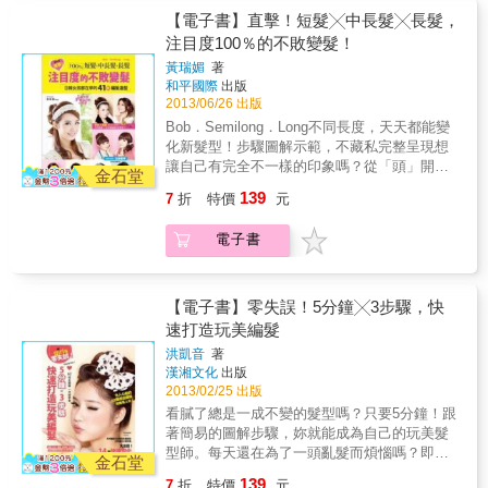
出光澤，打造令人稱羡的「零」瑕疵美肌！
運用這3大妝感特點，你也可以打造出明星級的
癱了的臉，利用簡單的排毒按摩技巧讓肌膚回
【電子書】直擊！短髮╳中長髮╳長髮，
妝容。
復精神，妝前就有漂亮輪廓和好氣色。 【素人
注目度100％的不敗變髮！
變明星，整型彩妝依然很夯】 本章完全實踐
黃瑞媚
著
「化妝後絕不輸人」的真諦，妳可以照著書DIY
和平國際
出版
夢想中的雙眼皮、鵝蛋臉、潤蜜肌、高挺鼻
2013/06/26 出版
&hellip;&hellip;，妝前妝後看不出是同一人！
Bob．Semilong．Long不同長度，天天都能變
【冷宮彩妝大改造，再也不怕失心瘋（笑）】
化新髮型！步驟圖解示範，不藏私完整呈現想
每個女生一定有生火失手買過不適合或不知道
讓自己有完全不一樣的印象嗎？從「頭」開始
該如何使用的彩妝品，這些口紅、腮紅、眼影
金石堂
做改變吧！身為初學者的你或不擅長編髮的
&hellip;&hellip;只要經過簡單的DIY，就可以成
139
7
折
特價
元
你，只要掌握完美編髮的基礎技巧，輕鬆打造
為妳的彩妝新寵！ 【4步驟玩出達人級眼妝】
「玩美」的Hair Style成熟X甜美X高雅X個性 一
重要特殊的場合就讓眼妝再進化，用網襪化出
電子書
次收錄！本書特色Beauty so easy 擺脫廚餘妹
伸展台時尚眼妝、膠鑽化出眾人注視的目光亮
形象，就靠這一本！★彩妝×髮型 All in one！
點&hellip;達人的秘訣就是用平價的素材+簡易
「修片肌」「珍珠肌」「OL黑眼線」「名模咖
步驟，整體看起來就是expensive！ 【26個彩
啡癮」「韓星小勾勒眼神」，全面大改造★特
【電子書】零失誤！5分鐘╳3步驟，快
妝示範，超貼心重點式教法】 從高討論度的
別收錄「年代經典髮型時尚風」20、 40、50、
日、韓、歐美彩妝到風潮漸起的玩色唇妝，示
速打造玩美編髮
60、70、80年代髮型搭配宴會主題★Morning．
範步驟清楚，抓出重點技法特別解說，照書
洪凱音
著
Night．Holiday 極速完成百變髮型★靈活運用
化，一定可以完成！
漢湘文化
出版
編髮V.S.髮飾 美麗再升級，亮眼100倍！！
2013/02/25 出版
看膩了總是一成不變的髮型嗎？只要5分鐘！跟
著簡易的圖解步驟，妳就能成為自己的玩美髮
型師。每天還在為了一頭亂髮而煩惱嗎？即使
金石堂
忙碌的早晨也能快速完成編髮造型。「浪漫x甜
139
7
折
特價
元