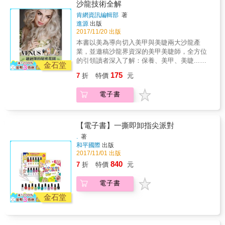
沙龍技術全解
肯網資訊編輯部
著
進源
出版
2017/11/20 出版
本書以美為導向切入美甲與美睫兩大沙龍產
業，並邀稿沙龍界資深的美甲美睫師，全方位
的引領讀者深入了解：保養、美甲、美睫...等
金石堂
技術剖析，搭配圖解式的步驟說明，讓變美也
175
7
折
特價
元
能成為簡單的事。 本書特色 從事與「美」相關
的沙龍行業，如同走入神秘的夢幻境地，探索
電子書
新技能的同時一邊享受「美」的神奇魔力，妳
就是羅馬神話裡的美神維納斯。本書以美為導
向切入美甲與美睫兩大沙龍產業，並邀稿沙龍
界資深的美甲美睫師，全方位的引領讀者深入
【電子書】一撕即卸指尖派對
了解：保養、美甲、美睫...等技術剖析，搭配
.
著
圖解式的步驟說明，讓變美也能成為簡單的
和平國際
出版
事。
2017/11/01 出版
840
7
折
特價
元
電子書
金石堂