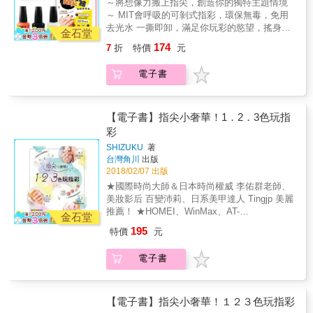
～將想像力搬上指尖，創造你的獨特主題情境
色吧！ 讓你激發無限想像、喚起好奇心、迸發
～ MIT會呼吸的可剝式指彩，環保無毒，免用
無限創造力，打造專屬指上主題樂園，輕鬆快
去光水 一撕即卸，滿足你玩彩的慾望，搖身又
金石堂
樂玩指繪，享受無限樂趣。 【套書組合內含】
是全新風格 面對無數的指彩不知道該如何選
174
7
折
特價
元
✓25種超萌圖案全圖解指彩書 ✓3色MIT無毒水
色？要畫什麼圖案腦袋一片空白？擔心指彩的
性可剝式指彩：溫暖紅、聖誕綠、冰雪白 ✓45
有機溶劑會傷害身體？ 如果你有上述的疑慮，
電子書
款超可愛小指甲專用指甲貼紙1張 ✓1支萬用指
不要猶豫了，這裡將有你的解藥！ 一撕即卸，
甲彩繪筆 【MIT無毒水性可剝式指彩特色】 ✓
可隨心所欲變化圖案的無毒水性可剝式指彩，
台灣品牌製造 MIT在地品牌，品質有保障，通
CHECK！ 專為小指甲設計的可愛圖案，照著步
過ST檢驗合格。 ✓色彩飽和，快乾持久 色彩
驟就可以畫出來的圖解書，CHECK！ 協助畫出
【電子書】指尖小奢華！1．2．3色玩指
可愛繽紛，飽和度升級。快速乾燥的優點，縮
各種小圖案的萬用指甲彩繪筆，CHECK！ 想要
彩
短了等待的時間。 ✓質地輕薄，一撕即卸 塗
加上更多可愛的圖案點綴指甲嗎？45種小指甲
SHIZUKU
著
上健康水性可剝式指甲油，等待全乾後，就可
專屬的指甲貼紙，CHECK！ 小小一盒大大滿
台灣角川
出版
以整片直接撕除，不需要使用去光水！ ✓成分
足，所有指甲彩繪需要的必備元素都為你準備
2018/02/07 出版
天然，無刺鼻異味 天然的水性配方，離子
齊全了，放膽玩色吧！ 讓你激發無限想像、喚
★國際時尚大師＆日本時尚權威 李佑群老師、
水、樹脂、天然礦物質色漿，完全沒有刺鼻味
起好奇心、迸發無限創造力，打造專屬指上主
美妝影后 百變沛莉、日系美甲達人 Tingjp 美麗
道，適合孕婦兒童，健康安全。 本書特色 ★
題樂園，輕鬆快樂玩指繪沒問題。 【MIT無毒
推薦！ ★HOMEI、WinMax、AT-
小指甲也能畫的超簡易圖案全彩圖解 大小指甲
水性可剝式指彩特色】 ✓台灣品牌製造 MIT
金石堂
SALON&hellip;&hellip;以平價單品輕鬆畫出日
都能畫的超萌圖案，看著步驟就會畫，自己獨
在地品牌，品質有保障，通過ST檢驗合格。 ✓
195
特價
元
本現正流行的純淨感指彩 ★100餘款設計指彩
力操作也能成功創造獨特可愛的指甲彩繪圖
色彩飽和，快乾持久 色彩可愛繽紛，飽和度
完整公開！獨創畫法，讓妳只要照著做就能擁
案，成就感爆棚！ ★ 一次擁有指甲彩繪所需工
升級。快速乾燥的優點，縮短了等待的時間。
電子書
有令人秒讚的美麗指尖！ & ０色就能超時尚，
具 內附無毒水性可剝式指彩、指甲彩繪筆及可
✓質地輕薄，一撕即卸 塗上健康水性可剝式
只有單瓶指甲油也OK～ 日本人氣美甲女王全新
愛的指甲彩繪貼紙，能夠創意發想各式各樣相
指甲油，等待全乾後，就可以整片直接撕除，
創作！以０～３色指彩畫出最吸睛的純淨感指
關聯的圖案，讓想像力無限延伸。 ★ MIT水性
不需要使用去光水！ ✓成分天然，無刺鼻異
彩，超越百款的時尚美甲，教妳徹底駕馭指尖
【電子書】指尖小奢華！１２３色玩指彩
可剝式指彩，無毒健康、色彩持久 大人小孩都
味 天然的水性配方，離子水、樹脂、天然礦
時尚！