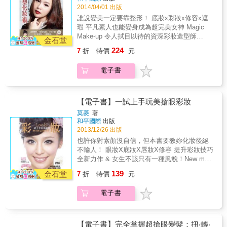
時尚100% ．心機穿搭 &rarr; 讓身高158公分看
2014/04/01 出版
起來像是名模身材 ．藏私撇步 &rarr; 徹底拯救
誰說變美一定要靠整形！ 底妝x彩妝x修容x遮
3000煩惱絲 ．不需整型 &rarr; 快速豐胸術，讓
瑕 平凡素人也能變身成為超完美女神 Magic
胸部升級3個CUP ．做對保養 &rarr; 讓我30歲
Make-up 令人拭目以待的資深彩妝造型師
輕熟女肌膚年齡看起來像20歲 & 頭髮X肌膚，
金石堂
Jessie， 全新力作正式登場！ Jessie教你擺脫
保養急救SOS ★補水UP！使臉部肌膚保水度
224
7
折
特價
元
臉部缺陷，整型級的化妝祕技全傳授 讓你立即
快速飆升 ★晒後CARE！快速修復晒傷皮膚的
擁有明星級的完美妝容，是初學者絕對要入手
祕訣 ★纖長LONG！讓睫毛增長3倍的保養術
電子書
的彩妝書！ ★不用天生麗質、不用微整型，利
★閃亮SHINE！重振髮色，為枯黃髮補充營養
用神奇彩妝術讓臉部瑕疵通通消失！ ★素人的
★滑溜UP！毛燥髮絲變身女神般的光澤亮髮 ★
素顏大變身，針對各種常見問題進行徹底大改
潔淨CLEAN！頭皮出油的sos急救髮 & 輕鬆駕
造！ ★平日保養＋零瑕疵底妝，黑眼圈、浮
【電子書】一試上手玩美搶眼彩妝
馭女神妝，展現亮眼的自信美！ ★保證不脫妝
腫、細紋、鬆弛一次解決！ ★完美修容＋提亮
的超強保溼粉底術 ★一次就能調出屬於自己膚
莫菱
著
技巧，打造小顏的微雕魔法！ ★性感嘟嘟脣＋
和平國際
出版
色的粉底，提升膚質明亮感 ★加一點油，讓你
立體挺鼻，塑造精緻的五官！ 第一本專為素人
2013/12/26 出版
妝感超服貼 ★3分鐘速成底妝，快速打造出門
女性特別設計的微整型彩妝書，時下愈來愈多
妝容 & & ★判若兩人，一截膠帶的神奇變妝
也許你對素顏沒自信，但本書要教妳化妝後絕
女生開始瘋微整形，但是往往需要花上一筆龐
術！ ★睫毛夾＋打火機、吹風機＝燙睫毛，讓
不輸人！ 眼妝X底妝X唇妝X修容 提升彩妝技巧
大的費用，效果也不如預期的好！現在開始不
睫毛輕鬆捲翹 ★口紅也是頰紅，打造自然蘋果
全新力作 & 女生不該只有一種風貌！New me
用再擔心這些問題，本書特別針對素人女孩們
肌 & 馬尾3連變＋初階到進階的麻花、扭轉造
專業彩妝師再次書中獻技，照書化，一定可以
139
常見的24大問題，進行徹底大改造，讓臉部缺
金石堂
7
折
特價
元
型 扭‧ 轉‧ 綁 創意玩髮，展現注目度100％百變
完成 六大流行妝感與整型彩妝技巧收錄 ★五官
點通通消失。只要針對不同的問題點挑選合適
髮型 & 美胸皇后 劉伊心美妝小資女 李芳瑜聯
骨肌比例彩妝法 ★日系‧韓系‧歐美系彩妝分析教
的彩妝品，跟著超詳細的圖解步驟做，相信你
電子書
合出擊！ & 利用美胸衣、Bra、膠帶，教你3分
學 ★出油肌、乾荒肌、肉肉臉、小瞇眼、暗沉
也可以找出屬於自己的超魅力彩妝。 除了
鐘快速豐胸UP， STEP1 堅挺自然美羽量級
肌救急改造 ★4步驟玩出達人級時尚眼妝 ★加
針對問題做全面性的大改造，並收錄了6大主題
STEP2 升級性感美輕量級 STEP3 變身火辣美
映！啾咪唇♡裸唇 ★3大場合零出錯& IT Girl的
全臉妝。只要準備好基本款的刷具和彩妝品，
重量級 & 7日纖體穿搭，讓你在不同場合都能
上班‧逛街‧約會彩妝&& ★冷宮彩妝強勢回歸心
【電子書】完全掌握超搶眼變髮：扭‧轉‧