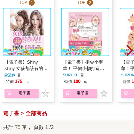
TOP
TOP
1
2
【電子書】Shiny
【電子書】指尖小奢
【電
shiny 女孩都該有的時
華！ 平價小物打造不
華！
尚美甲
挑手時尚指彩
日系
陳冠伶
著
SHIZUKU
著
SHIZU
175
180
1
特價
元
特價
元
特價
電子書
電子書
電子書 > 全部商品
共計
75
筆， 頁數
1
/2