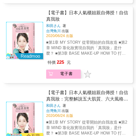
妝術 & 「總是畫得不好看」、「我不懂什麼叫
關係和特色，透過本書，你將學會基礎的視覺
能製造出遠或近的空間感，例如眉毛的濃淡。
適合自己的妝」、 「已經跟喜歡的網紅買同款
美學理論，修煉出準確眼力，從此能夠快速找
4面：「面」的形狀，大致上可分為「幾何學
彩妝品，怎麼還是畫不出跟他一樣漂亮的妝」
【電子書】日本人氣櫃姐親自傳授！自信
到個人造型魅力，並把彩妝施展在關鍵上，成
形」、「有機形」、「偶然形」與「不規則
&hellip;&hellip; 想要把妝畫好，並不是用了人
真我妝
為一筆入魂的彩妝高手。 【書籍大綱】 1人類
形」四大種。面的角度、方向、形狀等因素，
氣彩妝品就能做到，也不是看網路影片照著依
的視覺感知：人如何以視覺認知物體──「邊
和田さん
著
會造成面積上的錯覺，此原理運用在彩妝上可
樣畫葫蘆！ & 重要的是要百分百認識自己的臉
緣」（edge）、「空間」、「關聯性」
台灣角川
出版
重塑臉形與五官造型。 5體與空間：從本章節
型特徵、發現適合自己的妝容， 與其總是在意
（relationship）、「光影」，以及「完形」
2020/06/24 出版
開始我們正式從二度進入三度，比起點、線、
自己五官的弱點，不妨活用這些特色畫出自然
（gestalt）作用。& 2點：點是構成一切造型的
■第1章 MY STORY 從零開始的自我改造 ■第2
面，體多了「量感」，除了要認識光在物體上
又可愛的樣子 如果是圓臉，就活用「圓」的部
最基礎元素，不具方向性，但能夠聚集和擴
章 MIND 靠化妝實現自我的「真我妝」是什
的作用，本章也會介紹人臉的解剖學，並詳細
位，呈現夢幻又可愛的魅力， 如此一來，讓化
張。「點與點」、「點與線」以及「點與面」
麼？ ■第3章 BASE MAKE-UP HOW TO 打造
說明眉、眼、 鼻、脣的立體感如何顯現。 6光
妝的類型變得多元，也能在每一次流行彩妝上
Readmoo
能產生多樣化的視覺效果。點的觀念可以在臉
出理想肌膚質地! ■第4章 POINT MAKE-UP
與視覺：在開始學習色彩原理之前，要先認識
找出專屬自己的魅力！ & 本書特色 & & &
225
特價
元
部的眼、眉、鼻子之間的距離和相對關係中體
HOW TO 化出喜想中的容貌! ■第5章 QA 你的
光學，以及眼睛接收光的原理。三原色是怎麼
【特色1】從臉型到五官進行完整的「顏分
現。 3線：線可分為「直線」與「曲線」，可
煩惱，和田小姐幫你解決！ 明明是同樣的彩妝
來的？色彩的知覺屬性「色相」（Hue）、「彩
析」，找出適合自己的妝容！ 大家每天都會照
電子書
以用來局限範圍，也可以無盡延伸。構成臉部
品，只是換個手法竟然就換張臉了？！ 訂閱數
度」（Chroma）和「明度」（Brightness）分
鏡子吧？但你真的了解自己是圓形臉還是菱形
的線共有14條，線元素上運用顏色的深淺，還
突破90萬，日本人氣美妝YouTuber和田小姐教
別是什麼？色彩的同化作用、彩妝品的冷暖色
臉？眼睛算大還是小？甚至是人中長度都會影
能製造出遠或近的空間感，例如眉毛的濃淡。
你用化妝術打造理想美顏！ 前日本知名彩妝品
系如何劃分，本章將一一說明。 7皮膚與色
響完妝最終的效果。本書附有完整的臉型五官
4面：「面」的形狀，大致上可分為「幾何學
牌櫃姐的和田小姐，用淺顯易懂的說明分享櫃
【電子書】日本人氣櫃姐親自傳授！自信
彩：不同的膚色上，適用的色彩也都不一樣。
檢視表，可依每個人的特色一一檢視，找出自
形」、「有機形」、「偶然形」與「不規則
姐才懂的美妝技巧，教你判斷自身的優缺，掌
因著人種差異，膚色有深有淺，有冷有暖，再
真我妝：完整解說五大肌質、六大風格，
己臉部的優缺點，可以透過化妝修飾缺點、放
形」四大種。面的角度、方向、形狀等因素，
握化妝手法，讓你展現最理想的自我！ 【打造
加上髮色、眼珠的顏色，都是將色彩運用到人
大優點畫出適合自己的妝容。 & 【特色2】調
實現理想妝容
和田さん
著
會造成面積上的錯覺，此原理運用在彩妝上可
理想妝容三大重點】 ◇POINT 1：審視自己的
臉上時，需要考量的因素。 8不同臉形的上妝
整妝容色彩的平衡，用「減法上妝」來改變妝
台灣角川
出版
重塑臉形與五官造型。 5體與空間：從本章節
優缺，找出正確的展現手法！ 想真正的「展現
對策：運用前面所學到的「點、線、面、體、
容的氛圍！ 化妝最有趣的地方就是可以嘗試各
2020/06/24 出版
開始我們正式從二度進入三度，比起點、線、
自我」，別只把注意力放在掩蓋缺點。如果覺
色彩」觀念，利用視錯覺的原理，達到能在視
種顏色，不同的顏色就能變換成可愛學生風或
■第1章 MY STORY 從零開始的自我改造 ■第2
面，體多了「量感」，除了要認識光在物體上
得毛孔粗大，就提亮肌膚光澤感吧！透亮的光
覺上掌控長短、寬窄、大小、凹凸等技術，塑
是成熟小姊姊風。但若是不會掌握色彩的配
章 MIND 靠化妝實現自我的「真我妝」是什
的作用，本章也會介紹人臉的解剖學，並詳細
澤更能有效掩飾毛孔！ ◆POINT 2：從肌膚質
造出心目中的美。 9臉部配飾．睫毛與眼鏡：
置，那麼就會畫出大濃妝而變得俗氣。本書強
麼？ ■第3章 BASE MAKE-UP HOW TO 打造
說明眉、眼、 鼻、脣的立體感如何顯現。 6光
地決定整體造型氣氛！ 「想展現女人味，那就
金石堂