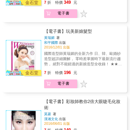
349
金石堂
大賣！」 ─美妝Youtuber Catie
7
折
特價
元
彩，吸睛指數破表 ★★隨書附贈：6色MIT水性
可剝式指甲油＋1支彩繪筆★★ ★一支筆的
電子書
「創意無限延伸」，指甲油搭配彩繪筆，隨手
畫出自己喜愛圖樣★ ★精美的盒裝設計，送禮
首選★ 超神奇！不需要去光水，「一剝就可以
撕掉」！ 跟著心情變換圖樣，輕鬆剝除、快速
【電子書】玩美新娘髮型
上色，讓指彩占據了每個指尖。 全書以附贈的
黃瑞媚
著
6色指甲油色系做圖樣設計，只要擁有這盒指甲
和平國際
出版
油禮物書， 就可以自己完成書中全部的圖案。
2016/12/01 出版
貼心設計的小瓶裝指甲油，輕巧好攜帶，走到
國際造型師黃瑞媚的全新力作 日、韓、歐婚紗
哪畫到哪。 天然的水性配方，離子水、樹脂、
造型超詳細圖解， 零時差掌握時下最新流行趨
天然礦物質色漿，完全沒有刺鼻味道。 「無毒
勢， 絕對不能錯過的新娘造型全收錄！ ★★讓
實用、安心使用」，是孕婦、兒童的首選健康
人捨不得移開視線的完美髮型，360&deg;無懈
196
指甲油。 指甲彩繪正在悄悄進化中，可愛又簡
金石堂
7
折
特價
元
可擊的New Idea★★ 實現夢想中的婚禮髮型，
單的超萌動物、水果、甜點、花園等圖樣，看
成為全場注目焦點！ 婚禮中髮型是一大亮點，
著步驟圖就會做。瓢蟲、彩色糖、草莓、乳牛
電子書
挑對髮型，就能「襯托禮服」， 簡單不繁複的
等，「全彩圖解步驟，盡情享受一個人的彩繪
風格，充分展現自信與魅力 如果你是新娘......
時光」。 「短甲全面逆襲」專為小甲片設計的
翻開本書，從妝容選起，再挑髮型， 也可以挑
超萌圖樣LOOK，大人、小孩都可以畫！ 喜愛
選合適的禮服款式， 更能學會挑選新娘造型師
【電子書】彩妝師教你2倍大眼睫毛化妝
美甲的女孩們常常困擾著指甲怎麼都長不長，
的小撇步， 如果你是造型師...... 翻開本書，瀏
術
總是沒辦法做好看的指甲彩繪。現在，不必再
覽時下最新造型趨勢， 再看看專業老師如何快
擔心這個問題！專屬「短指甲畫更好看」的指
莫菱
著
速轉換髮型， 把老師的訣竅通通學起來吧！ 3
漢湘文化
出版
甲彩繪設計。 【隨書附贈】 6色環保水性可剝
大造型風格&times;60款婚紗造型&times;6大主
2016/06/01 出版
式指甲油＋1支指甲彩繪筆 法式白、飽和藍、
題妝容 浪漫、復古、俏麗、活潑、空靈
個性黑、鮮豔黃、性感紅、可愛桃 MIT台灣品
140