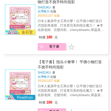
物打造不挑手時尚指彩
要先遮瑕還是先上粉底液？脫妝了怎麼辦，有
SHIZUKU
著
補妝的技巧嗎？眼窩的假雙要如何畫？所有化
台灣角川
出版
妝QA疑難雜症全攻破！
2015/11/27 出版
日本人氣美甲女王再出擊！以平價小物打造日
式指彩再進階，打造更完美的指尖魔力！ ★李
佑群老師、百變沛莉、cherry&hearts;翠蕊美麗
金石堂
推薦！ ★徹底解決一般人最常出現的美甲困
180
特價
元
擾，短指甲、小指甲都能做出甜美造型！ ★日
本人氣美甲女王大方公開１５０款的獨創指
電子書
彩！隨手可得的道具X零失敗步驟圖＝打造最時
尚感的日式指彩！ 美麗推薦 國際時尚大師 李
佑群老師 美妝影后 百變沛莉 時尚部落客
cherry&hearts; 翠蕊 法式微甜短指甲、 女子力
【電子書】指尖小奢華！ 平價小物打造
上昇足趾彩、 低調優雅ＯＬ風&hellip;&hellip;
不挑手時尚指彩
解決一切美甲煩惱，<br style="box-sizing:
SHIZUKU
著
border-box; color: rgb(51, 51, 51); font-family:
台灣角川
出版
Verdana, 新細明體, Arial, Helvetica, sans-
2015/11/27 出版
serif; font-size: small; line-height: 17px;"
日本人氣美甲女王再出擊！以平價小物打造日
式指彩再進階，打造更完美的指尖魔力！ ★李
佑群老師、百變沛莉、cherry&hearts;翠蕊美麗
Readmoo
推薦！ ★徹底解決一般人最常出現的美甲困
180
特價
元
擾，短指甲、小指甲都能做出甜美造型！ ★日
本人氣美甲女王大方公開１５０款的獨創指