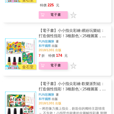
眼部是許多人會給予關注的要角，除了化妝，
調「化妝不是層層堆疊，而是要考量整體的平
出理想肌膚質地! ■第4章 POINT MAKE-UP
與視覺：在開始學習色彩原理之前，要先認識
化個潤澤水光肌吧！」「朋友要來家裡玩，自
睫毛及眼鏡會直接影響眼部美感和個人風格印
225
特價
元
衡，關鍵就在「減法上妝」若是強調唇妝，眼
HOW TO 化出喜想中的容貌! ■第5章 QA 你的
光學，以及眼睛接收光的原理。三原色是怎麼
然的透明肌最合適了！」從上保養品開始，詳
象。本章將概述不同眼形，與其適合的睫毛形
影就要清淡；若是強調眼妝，那麼腮紅和唇妝
煩惱，和田小姐幫你解決！ 明明是同樣的彩妝
來的？色彩的知覺屬性「色相」（Hue）、「彩
細指導精緻霧面肌、抗曬光澤肌、持久無暇
式以及眼鏡選擇方式。 &
電子書
就要淡。此外，透過色彩的加減法也能呈現臉
品，只是換個手法竟然就換張臉了？！ 訂閱數
度」（Chroma）和「明度」（Brightness）分
肌，等五大肌膚質地的底妝步驟，完整每個重
部的陰影及亮點達到立體小臉的效果。 & 【特
突破90萬，日本人氣美妝YouTuber和田小姐教
別是什麼？色彩的同化作用、彩妝品的冷暖色
要場合！ ◇POINT 3：掌握化妝手法，展現真
色3】學會正確的化妝順序，進而掌握上妝技巧
你用化妝術打造理想美顏！ 前日本知名彩妝品
系如何劃分，本章將一一說明。 7皮膚與色
我！ 你心中的理想樣貌是帥氣中性感？溫柔小
化解千篇一律的妝容！ 看了上百遍的化妝教學
牌櫃姐的和田小姐，用淺顯易懂的說明分享櫃
【電子書】小小指尖彩繪‧繽紛玩樂組：
彩：不同的膚色上，適用的色彩也都不一樣。
女人？楚楚可憐清純系？成熟鄰家大姊姊？清
影片，自己化妝N遍還是覺得沒有進步，或是妝
姐才懂的美妝技巧，教你判斷自身的優缺，掌
因著人種差異，膚色有深有淺，有冷有暖，再
打造個性指彩！3種顏色╳25種圖案，加
秀的東洋風？還是立體深邃的西洋風？只要掌
容千篇一律，很可能是弄錯了上妝的步驟。本
握化妝手法，讓你展現最理想的自我！ 【打造
加上髮色、眼珠的顏色，都是將色彩運用到人
握細節，就能用同一種彩妝品，隨心打造理想
乘迸發無限想像！
FUN彩團隊
著
書從最基礎的飾底乳選擇、塗抹方式，用粉底
理想妝容三大重點】 ◇POINT 1：審視自己的
臉上時，需要考量的因素。 8不同臉形的上妝
風格！ 完美的彩妝不是化成另一個人，而是展
和平國際
出版
調整膚質和膚色；利用刷筆畫出完美眼妝，到
優缺，找出正確的展現手法！ 想真正的「展現
對策：運用前面所學到的「點、線、面、體、
現真我，跟著和田小姐學會運用自身優勢成為
2018/12/01 出版
陰影打亮的上法、塗抹腮紅及唇妝的方法。只
自我」，別只把注意力放在掩蓋缺點。如果覺
色彩」觀念，利用視錯覺的原理，達到能在視
自己的理想樣貌！
174
7
折
特價
元
要掌握基礎妝、重點妝的流程，就能畫出千變
得毛孔粗大，就提亮肌膚光澤感吧！透亮的光
覺上掌控長短、寬窄、大小、凹凸等技術，塑
萬化的妝容。 & 【特色4】收錄常見的圓臉、
澤更能有效掩飾毛孔！ ◆POINT 2：從肌膚質
造出心目中的美。 9臉部配飾．睫毛與眼鏡：
電子書
單眼皮、蒜頭鼻等化妝技巧，讓妝容更有自
地決定整體造型氣氛！ 「想展現女人味，那就
金石堂
眼部是許多人會給予關注的要角，除了化妝，
信！ 本書收錄許多網友常見的煩惱，例如臉圓
化個潤澤水光肌吧！」「朋友要來家裡玩，自
睫毛及眼鏡會直接影響眼部美感和個人風格印
看起來幼稚，單眼皮眼睛小感覺無神，蒜頭鼻
然的透明肌最合適了！」從上保養品開始，詳
象。本章將概述不同眼形，與其適合的睫毛形
讓妝容不精緻等問題，作者以長年經驗一一破
細指導精緻霧面肌、抗曬光澤肌、持久無暇
式以及眼鏡選擇方式。 &
【電子書】小小指尖彩繪‧歡樂派對組：
解，更將大家認為的缺點變成妝容魅力。例如
肌，等五大肌膚質地的底妝步驟，完整每個重
圓臉可以用眉型和陰影加長輪廓來修飾臉型，
打造個性指彩！3種顏色╳25種圖案，加
要場合！ ◇POINT 3：掌握化妝手法，展現真
也可以加強眼妝和粉紅色彩妝來營造優雅可愛
我！ 你心中的理想樣貌是帥氣中性感？溫柔小
乘迸發無限想像！
FUN彩團隊
著
的氛圍。單眼皮則可以利用眼妝創造層次營造
女人？楚楚可憐清純系？成熟鄰家大姊姊？清
和平國際
出版
立體感，讓眼神放大；或是強調眼型和唇妝，
秀的東洋風？還是立體深邃的西洋風？只要掌
2018/12/01 出版
打造性感酷帥的印象。
握細節，就能用同一種彩妝品，隨心打造理想
～將想像力搬上指尖，創造你的獨特主題情境
風格！ 完美的彩妝不是化成另一個人，而是展
～ 不失敗！小指甲也能畫的全圖解指彩書 附贈