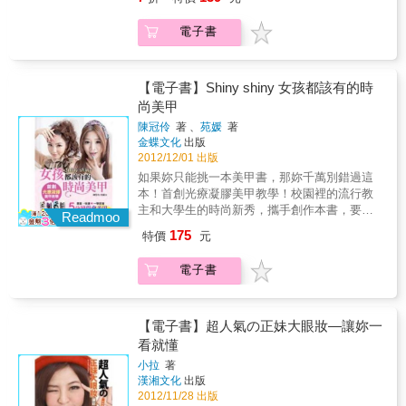
美x狂野x俏麗」的百變風格，「扭轉x刮蓬x編
髮」的簡易技巧，快準備好你的工具，跟著圖
電子書
解步驟一起「玩」髮吧！本書特色★ 「馬尾x
丸子x盤髮x麻花辮x公主頭」，輕鬆征服超簡易
編髮★ 選對造型品&工具，讓你美麗維持一整
天！★ 大注目！14款快速變化編髮造型 ★ 60
【電子書】Shiny shiny 女孩都該有的時
款令人無法抗拒的日、韓造型必備髮飾，釋放
尚美甲
魅力100%★ 手殘Out！初學者也能輕易上手★
陳冠伶
著 、
苑媛
著
超強眼的5大妝x髮整體造型技巧大公開，讓你
金蝶文化
出版
成為目光焦點★ 令人心動的63種邂逅編髮，超
2012/12/01 出版
簡易上手！★利用編髮完美修飾各種臉型，立
如果妳只能挑一本美甲書，那妳千萬別錯過這
即達到小顏效果。
本！首創光療凝膠美甲教學！校園裡的流行教
主和大學生的時尚新秀，攜手創作本書，要你
Readmoo
美甲DIY不求人，閃閃亮亮每一天！大學生媛媛
175
特價
元
親自教學，美麗瑋瑋示範給妳看15種美麗彩繪
圖案、20種最新光療凝膠技法一次教給妳！這
電子書
本書是作者多年來經驗的累積，能幫助許多熱
愛美甲文化的女孩學習到更多美甲資訊。如果
妳也想要讓妳的指甲獨一無二，那這本書絕對
是一本不可多得的好書。──「大學生了沒」製
【電子書】超人氣の正妹大眼妝—讓妳一
作人梁庭豪本書內容提供了美甲與整體造型搭
看就懂
配的作品，除了提供喜愛美甲的水水們最新流
小拉
著
行款式，對於美甲坊的經營業者也有很多幫助
漢湘文化
出版
喔！──愛手愛腳Nail Salon技術講師Nicole
2012/11/28 出版
Naile 本書是冠伶老師與本系優秀畢業系友苑媛