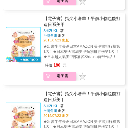
電子書
彩！隨手可得的道具X零失敗步驟圖＝打造最時
尚感的日式指彩！ 美麗推薦 國際時尚大師 李
佑群老師 美妝影后 百變沛莉 時尚部落客
cherry&hearts; 翠蕊 法式微甜短指甲、 女子力
【電子書】指尖小奢華！平價小物也能打
上昇足趾彩、 低調優雅ＯＬ風&hellip;&hellip;
造日系美甲
解決一切美甲煩惱，<br style="box-sizing:
SHIZUKU
著
border-box; color: rgb(51, 51, 51); font-family:
台灣角川
出版
Verdana, 新細明體, Arial, Helvetica, sans-
2015/07/23 出版
serif; font-size: small; line-height: 17px;"
★出書半年長踞日本AMAZON 美甲書排行榜第
1名！★日本樂天書城美甲類別排行榜第1名 ！
★日本超人氣美甲部落客Shizuku首部作品！
Readmoo
★指尖也要配穿搭！一次收錄１～１２月、情
180
特價
元
人節、聖誕節等重要節日設計的指彩，讓妳隨
時擁有完美指尖！& ★OK繃、紙膠帶、廚房海
電子書
綿？隨手可得的道具X零失敗步驟圖＝打造最時
尚感的日式指彩！ & 指彩，是現代女孩們不可
或缺的穿搭元素！ 若能隨著裝扮、場合不同，
搭配適合的指彩，就讓能整體穿搭更添魅力。
【電子書】指尖小奢華！平價小物也能打
& 本書作者Shizuku，原本於日本社群網站
造日系美甲
ameba上分享隨手畫出時尚感十足的創意指彩
SHIZUKU
著
而一躍成名，並受邀與各美甲大廠合作。 本書
台灣角川
出版
為其首次推出美甲彩繪書。以詳細的步驟圖，
2015/07/23 出版
教讀者如何以隨手可得、隨處可買的道具和指
★出書半年長踞日本AMAZON 美甲書排行榜第
甲油，畫出最具時尚感的日式美甲！ & 1
1名！★日本樂天書城美甲類別排行榜第1名 ！