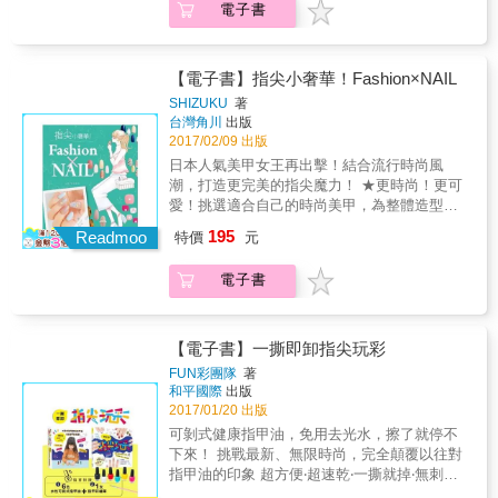
妝，以及21款延伸變化妝效 ✔獻上詳細步驟講
電子書
搭是否成功的關鍵！ 只要找到適合自己的指彩
解圖，更限定連結彩妝互動影片，STEP BY
風格， 就能輕鬆地隨每日心情、場合隨意變化
STEP一對一教學，像知心好朋友般你如何變
～ 現在，從指尖開始展現出令人贊賞不已的時
美！ ✔介紹適合台灣人膚色、膚質、五官條件
尚感吧！ 本書作者SHIZUKU，日本社群網站
【電子書】指尖小奢華！Fashion×NAIL
及台灣氣候的彩妝保養方法 ✔千萬網友提問的
Ameba上分享隨手畫出時尚感十足的創意指彩
SHIZUKU
著
美妝保養QA，破除網路流言迷思 本書將分為五
而一躍成名，並受邀與各美甲大廠合作。以獨
台灣角川
出版
大單元：肌膚基本、7大基礎全臉妝X16款變化
創的教學步驟及應用平價小物畫出指彩而深受
2017/02/09 出版
技巧妝效、5大季節色系全臉妝（film only）、
讀者喜愛。
日本人氣美甲女王再出擊！結合流行時尚風
彩妝基本、保養基本。作者以自身美妝保養知
潮，打造更完美的指尖魔力！ ★更時尚！更可
識出發，結合美妝部落客的經驗，從各種調性
愛！挑選適合自己的時尚美甲，為整體造型畫
的膚質、膚色講起，分析不同皮膚適合何種保
龍點晴。 ★完整公開全新創作的８５款獨創指
養方式，並利用各種彩妝手法，可將自我優點
195
Readmoo
特價
元
彩！以隨手可得的道具X零失敗步驟圖＝打造最
突顯至最大，也親身示範/詳細介紹基礎全臉妝
時尚感的日式指彩！ & 指尖，正是決定整體穿
以及延伸變化妝效，讀者可隨書中圖解步驟及
電子書
搭是否成功的關鍵！ 只要找到適合自己的指彩
互動教學影片學習化妝，另有嚴選好物分享、
風格， 就能輕鬆地隨每日心情、場合隨意變化
美妝保養QA等單元。 ──國民造型師 李明川‧人
～ 現在，從指尖開始展現出令人贊賞不已的時
氣美妝YouTuber Catie 玩美推薦── 「天啊！
尚感吧！ 本書作者SHIZUKU，日本社群網站
真的太開心了，恭喜我們的伊林女孩雅勻，不
【電子書】一撕即卸指尖玩彩
Ameba上分享隨手畫出時尚感十足的創意指彩
但Youtube頻道擁有十幾萬訂閱大軍，而現在終
FUN彩團隊
著
而一躍成名，並受邀與各美甲大廠合作。以獨
於要推出第一本美妝書了，想必這本書內容相
和平國際
出版
創的教學步驟及應用平價小物畫出指彩而深受
當豐富，我自己也非常期待，希望大家要多多
2017/01/20 出版
讀者喜愛。
支持雅勻的新書喔！」 ─造型師 李明川 「恭喜
可剝式健康指甲油，免用去光水，擦了就停不
雅勻，這位勇敢追夢的女孩，出了人生第一本
下來！ 挑戰最新、無限時尚，完全顛覆以往對
美妝書，相信這本書一定會非常精采，期待雅
指甲油的印象 超方便‧超速乾‧一撕就掉‧無刺鼻
勻更多令人耳目一新的作品，也預祝雅勻新書
味 6~99歲均適用，一次就上手 大膽安心玩