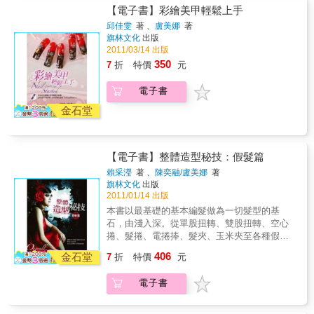
妝。◆從「肌膚、眼線、眼影、眉毛、睫毛、
【電子書】彩繪美甲輕鬆上手
雙唇」等，輕鬆上手迷人彩妝。◆「完整、簡
邱佳雯
著 、
盧美娜
著
單、快速、有效」的輕鬆彩妝技巧，重點、技
旗林文化
出版
巧提示。◆按照簡單圖文步驟step by step，拋
2011/03/14 出版
開繁雜艱深的彩妝理論，提供淺顯易懂的彩妝
350
7
折
特價
元
秘訣，讓妳美麗加倍。◆掌握化妝技巧，妳也
能輕鬆容易擁有整型效果的彩妝魔法。
電子書
金石堂
【電子書】整體造型秘技：假髮篇
賴采瀅
著 、
陳奕融/盧美娜
著
旗林文化
出版
2011/01/14 出版
本書以最基礎的基本編髮做為一切髮型的基
石，由淺入深。從單股扭轉、雙股扭轉、空心
捲、髮捲、電捲捧、髮夾、玉米夾至各種假髮
的運用，只要學會並且熟練了這些基礎，便奠
406
金石堂
7
折
特價
元
定日後的髮型功力。 無論你是否有穩固的髮型
基礎，皆可透過本書中詳細圖解與步驟說明，
電子書
勤加練習之後，你也能輕鬆做出時下最夯的假
髮造型。9項基本技術詳解時下最流行的39款假
髮造型78款髮飾配件