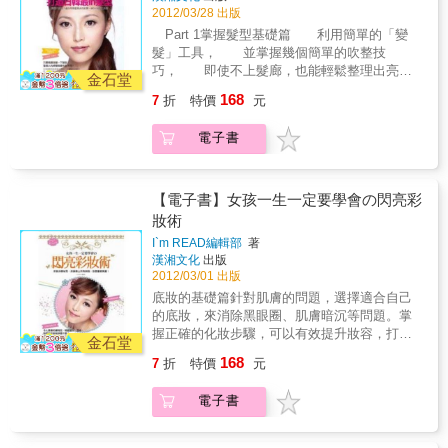
本美甲技巧、4大美甲技巧、百款美甲圖鑑
2012/03/28 出版
Part 1掌握髮型基礎篇 利用簡單的「變
髮」工具， 並掌握幾個簡單的吹整技
巧， 即使不上髮廊，也能輕鬆整理出亮麗
金石堂
有型的動人髮式。 Part 2髮型基本款
168
7
折
特價
元
不需要太多的技巧，只要在頭髮上做一些小變
化， 就能輕鬆打造出新髮型，整個人煥然
電子書
一新！ Part 3中短髮篇 長度、髮量都不
是問題，最簡單卻最實用的方法， 打造最
具時尚感的名媛風、公主風、OL風。 Part
4長髮篇 引起男人注目度No.1的飄逸長
【電子書】女孩一生一定要學會の閃亮彩
髮， 用簡單技巧做出捲度，可以製造華麗
妝術
無比的效果， 散發所向披靡的女人
I`m READ編輯部
著
味。 番外篇 百變髮型篇 善用編、盤、
漢湘文化
出版
吹整技巧，創造出捲度×彎度×蓬鬆度。 變
2012/03/01 出版
換每一天的心情，讓清新氣質脫穎而出。本書
底妝的基礎篇針對肌膚的問題，選擇適合自己
特色 適合所有愛美女性入荷的第一本DIY變
的底妝，來消除黑眼圈、肌膚暗沉等問題。掌
髮工具書。只是稍微改變一下髮型，整個人的
握正確的化妝步驟，可以有效提升妝容，打造
感覺就會完全不同！ Step by Step五分鐘
金石堂
出裸妝感。 彩妝應用篇教你如何掌握化妝的技
搞定50款日韓最in的俏麗髮式。 只需要一
168
7
折
特價
元
巧，創造出臉部自然的立體感效果。主題眼妝
些小技巧，就可讓頭髮大變化。 (散髮式X
+彩妝以主題式的彩妝方式呈現。根據不同的出
盤髮式X馬尾式X束髮式)
電子書
席場合及服裝，做眼妝和彩妝的結合，呈現出
與眾不同的個人風格。【本書特色】◆教你如
何調整五官黃金比例，畫出最適合自己的彩