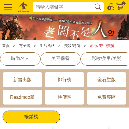
0
首頁
＞
電子書
＞
生活風格
＞
美妝/時尚
＞
彩妝/美甲/美髮
時尚名人
美容保養
彩妝/美甲/美髮
新書出版
排行榜
金石堂版
Readmoo版
特價區
免費專區
暢銷榜