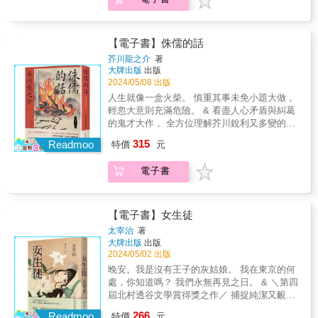
名導大島渚《俘虜》電影劇本&Iacute;作曲家坂
拚勢楦闊布袋戲的各種可能，向望予台語文化
落下去，和它一同發顫。 靈魂是什麼顏色，又
（〈戲謔之花〉）太宰治以文字抵抗身而為人
於我們的，珍貴的東西。 & ▍名家推薦 這是一
本龍一同名主題曲〈禁色〉意念原型 & 悠一的
湠予遠遠。 & 這幾年的代表作品：義興閣掌中
長什麼形狀呢？聞起來是什麼樣的氣味，又是
的自我，那是屬於太宰的溫柔；他刻意迎向世
個可謂之「神聖家庭」的家庭故事。
床上， 必須要有另一個美麗的雄性。 他的鏡
劇團《天堂客棧》、《隱藏的冤家》、《情－
什麼樣的溫度呢？ 我強烈希望自己的靈魂，能
界暗面，尋找幽寂之花&mdash;&mdash;內心
&mdash;&mdash;荒川洋治（日本藝術院獎・
子，必須介於他和女人之間。 如果不借助「那
掌中家族》、《GG冒險野郎》、《家事修理會
【電子書】侏儒的話
與爸爸的相似。 & ＃ 如果能只沉浸在悲傷中，
的寧靜。 《晚年》是太宰治第一本正式小說
恩賜獎獲獎詩人） & 雖然是一個小小家庭的故
個」，就無望成功。 他是閉著眼抱女人
社》；真雲林閣掌中劇團《兩隻老虎》、《汪
那就輕鬆多了。好煩躁，我好煩躁。可是，比
芥川龍之介
著
集，作品顯見青年時期的叛逆與動盪，以及對
事，卻是能在滿溢之中受到感動的作品。
&hellip;&hellip; 那一刻，悠一在腦海想像的，
洋中的一條船》；阮劇團《大路：七天》、
起煩躁更難受的是，我希望你活下去。我只
大牌出版
出版
家族、生活與情感的思索，然而懊喪的敘事，
&mdash;&mdash;中島京子（直木獎得獎作
是自己的肉體！ & 小說描述一名在文壇中頗負
《釣蝦場的十日談》；同黨劇團《上帝公的香
是，希望你活下去。希望你明天也活著。只是
2024/05/08 出版
藏不住鋒利的文氣，簡潔有力、於心無愧：斷
家） & 小說裡的地點和事物，至今都令我印象
盛名、卻不斷被女人愚弄的醜陋老作家俊輔，
火袋》；不可無料劇場《老池攝交場－尬游派
這樣而已。可是，因為那是無法實現的願望，
人生就像一盒火柴。 慎重其事未免小題大做，
簡式描繪碎裂人生的〈葉〉；以母性記憶來撕
深刻。在庭院、高速公路、餐桌與一家人「平
透過操控一名長相俊美的男同志悠一，去報復
對》、《玉面》、《一個公務員的誕生》等。
所以我一直裝出煩躁不耐的模樣。不過，已經
輕忽大意則充滿危險。 & 看盡人心矛盾與糾葛
毀寫壞的人生原稿的〈回憶〉；對乏味情感倍
時的場所」，記憶的碎片漸漸湧上，帶來些許
那些辜負自己的女人們。 & 「天菜」悠一天生
& 本書特色 & &bull;傳承典雅生動的台文語詞
夠了。我要拚了命祈禱。為你祈禱。 & ＃ 這份
的鬼才大作， 全方位理解芥川銳利又多變的書
感徒勞的〈列車〉；處理知識分子對創作的焦
不可思議與魅力。 &mdash;&mdash;守屋佳奈
就對女人沒有慾望，但他卻被迫犯下與美少女
&bull;因應潮流，創造更適於現代情境的新詞，
悲傷，毫無保留全部都是，只屬於爸爸的，只
寫風貌 & 〈侏儒的話〉未必是傳遞我的思想，
慮與辯證的〈猴臉男〉；亦有形式後設的〈玩
子（筑摩書房編輯） & ▍讀者好評感想 ◎ 如
315
康子結婚、同床交媾的罪刑。 & 更進一步，俊
Readmoo
以供廣泛使用 &bull;提升大眾台文聽說讀接受
特價
元
屬於澄香的，只屬於我的東西。我完全沒有希
但或許可以從中窺見我思想上變化的軌跡與脈
具〉與意識流的〈逆行〉等等對小說語法（命
同凝視著美麗結晶慢慢形成的過程，是一段極
輔打算利用悠一這件猶如雕像般的「藝術
度與能力 &bull;提供多元文本，擴展台文讀者
望其他人理解，或者希望和其他人分享之類的
絡。──芥川龍之介 & 日本文壇最令人驚豔的
運）的試探（扣問）。 書中收錄的中短篇，擁
其寧靜而深沉的時光&hellip;&hellip;色彩、氣
品」，讓三個女人互相嫉妒，實現自己年輕時
閱聽選擇 & &
電子書
念頭。無論身體，或心情，都是我的，是只屬
「鬼才」、「短篇小說之王」芥川龍之介，在
有獨立視角又貫穿於不信任、不安、抑鬱的核
味、形狀以及生活中所有困難都毫無保留地承
想做，卻無法辦到的事&hellip;&hellip; & 不只
於我們的，珍貴的東西。 & ▍名家推薦 這是一
〈侏儒的話〉中，以格言體形式，道出其人生
心氛圍，虛構與紀實交錯，哀戚與戲謔交織成
受著。看到他們令人心碎的姿態，忍不住湧出
是一部精采、暗潮洶湧的小說， 關於《禁
個可謂之「神聖家庭」的家庭故事。
觀、道德觀、藝術觀與政治觀，讀者可從中全
歪斜之網，一角一角碰觸著讀者，每一不耐、
淚水。 & ◎作者在處理死亡這個主題時不會太
色》，三島由紀夫想說的是： 愛只能從絕望中
&mdash;&mdash;荒川洋治（日本藝術院獎・
方位理解芥川龍之介的思想脈絡。芥川下筆洗
拉扯而翻頁卻見另一纏擾在前，搔刮讀者痛
【電子書】女生徒
過沈重，也不讓人感到悲傷痛苦。沒有幽默元
萌生。 精神對自然，這種對「不可能了解的東
恩賜獎獲獎詩人） & 雖然是一個小小家庭的故
鍊、精準有力，擅長以冷峻文筆，尖銳剖析人
處。太宰自成隱喻，無形遮罩閱讀的神經，他
素，卻能給人希望和勇氣去面對生活。 & ◎最
太宰治
著
西」的精神運動就是愛。 & 小說的主人翁悠
事，卻是能在滿溢之中受到感動的作品。
性、道出人生的幻滅劫毀──「為了使人生幸
的文學既書寫無良，亦表露善良。 &
愛的父親只剩下一年性命。兩姊妹討論如何不
大牌出版
出版
一，無疑是三島對「男色」的完美定義。 &
&mdash;&mdash;中島京子（直木獎得獎作
福，我們必須苦於日常瑣事。必須從所有日常
遺憾地度過和父親相處的時間。工作、家務、
2024/05/02 出版
「擁有高傲昂起的脖頸，滑順的肩膀，寬闊的
家） & 小說裡的地點和事物，至今都令我印象
瑣事之中體悟墮入地獄的痛苦，方顯出人性之
照顧住院的父親，以及面對失去父親所帶來的
晚安。我是沒有王子的灰姑娘。 我在東京的何
胸膛，優雅圓潤的手臂，略顯瘦削的清潔充實
深刻。在庭院、高速公路、餐桌與一家人「平
光輝。」深刻展現出芥川犀利的人情觀察、生
悲傷和恐懼，這些都讓人感到壓抑。然而，在
處，你知道嗎？ 我們永無再見之日。 & ＼第四
的胴體，如長劍般雄壯結實的雙腿。」 & 相對
時的場所」，記憶的碎片漸漸湧上，帶來些許
命思考，道盡人性難以言說的荒謬，直擊人心
文章中卻能感受到一種平靜。 &
屆北村透谷文學賞得獎之作／ 捕捉純潔又靦腆
的，衰老而醜陋的俊輔則是「精神」的化身，
不可思議與魅力。 &mdash;&mdash;守屋佳奈
的善惡本色。 & 生死事大。無常迅速。 最聰明
扭捏的少女心， 讓讀者超有共鳴的微憂青春物
他精於窺伺人性，巧妙地掌控悠一的心理，蠱
子（筑摩書房編輯） & ▍讀者好評感想 ◎ 如
266
的處世之道， 是一面輕蔑社會的因襲， 又與其
Readmoo
特價
元