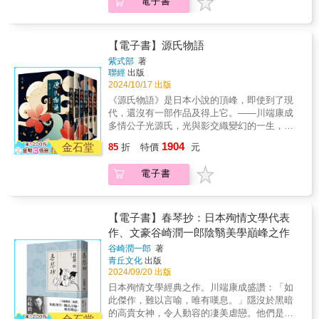
電子書
失去繼承帝位資格的皇子，才華洋溢不爭功
賞，正式登上日本文壇一席之地。〈芋粥〉描
利，卻因對已逝母親的憧憬，多情風流地深陷
寫的是人性欲望渴求背後的矛盾心理。〈蜘蛛
與女子的情感糾葛中。從此，欲望、愛、忌
之絲〉乃芥川第一本以童話為創作形式的小
妒、孤獨和道德困境，成了生命中不可迴避的
【電子書】源氏物語
說，曾多次收入日本及臺灣之教科書選文。
無常和感嘆。而在宮廷盛景和男女愛戀的故事
紫式部
著
〈秋山圖〉巧妙揉合元代畫家黃公望之同名畫
表象下，潛藏的是政治角力、命運波瀾和仕途
聯經
出版
作，虛虛實實，假假真真。〈點鬼簿〉帶有濃
起伏，以及最終繁華落盡時洞悉人性和生命意
2024/10/17 出版
厚的自傳成份，描述芥川與家族之間的過往回
義的透澈。作者紫式部以女性細膩纏綿的行
《源氏物語》是日本小說的頂峰，即使到了現
憶。〈玄鶴山房〉透過人物間的互動，充分展
文，融合近八百首和歌，靈動刻劃人物的內心
代，還沒有一部作品及得上它。――川端康成
現芥川陰暗絕望又悲觀的寫作手法。〈齒輪〉
情感、女性對命運和地位的掙扎、物哀的宿世
多情公子光源氏，光與影交織變幻的一生，紫
為芥川遺作，被許多評論家視為芥川的最高傑
思想、人性的複雜深沉和貴族文化的日常剪
式部筆下千迴百轉的愛恨痴怨，彷彿聽聞怦然
作。從文章中可看出芥川陷入的困境與不安。
1904
影，展現了一幅千年前精彩的浮世畫卷，開創
金石堂
85
折
特價
元
跳動的心房和美麗哀愁命運的絮語。《源氏物
絢爛至極又清雅哀婉的日本文學風格。許多藝
語》敘述了夢幻般俊美人物源氏的一生。這位
術著作、戲劇改編和影視作品均從中汲取靈
電子書
失去繼承帝位資格的皇子，才華洋溢不爭功
感，不僅影響了夏目漱石、川端康成、宮崎駿
利，卻因對已逝母親的憧憬，多情風流地深陷
等各領域的創作者，也為平安時代留下濃重墨
與女子的情感糾葛中。從此，欲望、愛、忌
彩的翔實側寫，更蘊藏著超越時代的藝術價
妒、孤獨和道德困境，成了生命中不可迴避的
【電子書】春琴抄：日本殉情文學代表
值，成為具有持久影響力和深遠意義的文學經
無常和感嘆。而在宮廷盛景和男女愛戀的故事
作、文豪谷崎潤一郎陰翳美學巔峰之作
典。▍本書特色✽資深日本文學翻譯名家林水
表象下，潛藏的是政治角力、命運波瀾和仕途
福以優美雋永的筆法，引領讀者全新體會紫式
谷崎潤一郎
著
起伏，以及最終繁華落盡時洞悉人性和生命意
青丘文化
出版
部筆下哀婉動人的長篇故事！✽日本古典文學
義的透澈。作者紫式部以女性細膩纏綿的行
2024/09/20 出版
的巔峰巨著，歷經千年啟發無數文學創作的靈
文，融合近八百首和歌，靈動刻劃人物的內心
感源頭，亦是理解日本文化底蘊不可錯過的名
日本殉情文學經典之作。川端康成盛讚：「如
情感、女性對命運和地位的掙扎、物哀的宿世
作！✽一套六冊令人驚豔的封面組圖巧思，由
此傑作，難以言喻，唯有嘆息。」隱沒於黑暗
思想、人性的複雜深沉和貴族文化的日常剪
書法名家杜忠誥題字，設計師謝佳穎操刀，以
的高貴女神，令人動容的凄美虐戀。他們是師
影，展現了一幅千年前精彩的浮世畫卷，開創