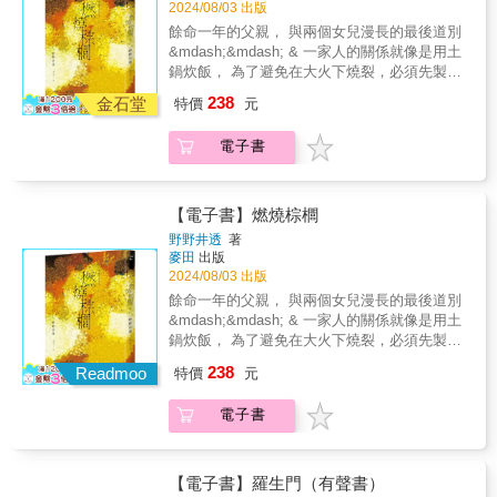
本是由「1％的道德」和「99％的不道德」組
&《春琴抄》」3. 獨家收錄〈春琴抄後語〉、
2024/08/03 出版
將這幾部作品置於一個共同的標題之下，這點
成，但他們不僅不是罪犯，甚至還被譽為「國
「春琴・佐助年表」、「谷崎潤一郎年表」
餘命一年的父親， 與兩個女兒漫長的最後道別
是容易理解的。每個中心都涉及了一種轉折，
民的最佳典範」呢！」你很難想像，這段話是
&mdash;&mdash; & 一家人的關係就像是用土
過程中發生了權力的置換──打從一開始就被賦
出於半個世紀前的三島由紀夫之筆。《不道德
鍋炊飯， 為了避免在大火下燒裂，必須先製造
予權力的人受到了懲罰，而後權力轉向了他的
教育講座》是三島由紀夫的隨筆代表作，他在
出裂痕&hellip;&hellip; & 第三十八屆太宰治獎
對手，也就是他權力原初的對象。」&──史丹
238
書中以反諷批判俗世，以心理分析和敏銳的洞
金石堂
特價
元
得獎作‧第三十六屆三島由紀夫獎入圍作 面對
利．康戈爾德（Stanley Corngold） 普林斯頓
察力，詰問人性真實面的省思，把「人性心
「告別」最誠實而動人的書寫 & ▍內容簡介 &
大學德語暨比較文學榮譽教授、卡夫卡研究專
理」逆反過來探討，猶如腦筋急轉彎的啟示和
電子書
爸爸只剩下一年時間可活。 在這座都市叢林環
家&聯合推薦&朱嘉漢 作家耿一偉 台北藝術
趣味，充分展現他在小說創作中未曾發揮功
繞的小小庭院中，我和妹妹開始了與他漫長的
大學戲劇系兼任助理教授馬& 欣 作家陳思
力。顛覆你的善惡三觀，換一個角度思考，人
道別&mdash;&mdash; & 春野和妹妹澄香與父
宏 作家陳德政 作家童偉格 作家&
生更順遂，生活更趣味！從〈應當盡量說
親一起住在東京都內附庭院的住宅。一家三口
【電子書】燃燒棕櫚
謊〉、〈盡量自戀吧〉、〈應當盡量說謊〉、
的生活封閉卻富足，對兩姊妹而言，爸爸是永
野野井透
著
〈應當利用貌美如花的妹妹〉、〈絕對不要遵
遠支撐著自己的存在&mdash;&mdash;直到醫
麥田
出版
守諾言〉……等總計69篇讓讀者當頭棒喝、讀
生宣布，爸爸只剩下一年的壽命。不知名的腫
2024/08/03 出版
來暢快淋漓的箴言中，不難想見三島橫眉冷對
瘤將在爸爸體內壯大，侵蝕著一家人安穩的日
餘命一年的父親， 與兩個女兒漫長的最後道別
千夫指，無視各種道德魔人的投書：「別再寫
常生活。對著手足無措的春野，澄香提議，接
&mdash;&mdash; & 一家人的關係就像是用土
這種危害社會的講座了！」三島以輕鬆、嘲
下來這一年她們要「毫無保留地生活」。 &
鍋炊飯， 為了避免在大火下燒裂，必須先製造
弄、揶揄和遊戲般的筆致，告訴讀者：為什麼
「信任眼前這一刻，不管未來如何，都要好好
出裂痕&hellip;&hellip; & 第三十八屆太宰治獎
「99％的道德」加上「1％的不道德」（即道德
238
互相道早安、道晚安。就算是邊哭泣或面帶微
Readmoo
特價
元
得獎作‧第三十六屆三島由紀夫獎入圍作 面對
魔人）才是最危險的心理狀態？透過本書，三
笑，都沒關係。」毫無保留地生活，不悲觀地
「告別」最誠實而動人的書寫 & ▍內容簡介 &
島闡述了諸多形式的「惡」，或者近似「惡」
將這些日子當成最後的日子活著；同時把每天
電子書
爸爸只剩下一年時間可活。 在這座都市叢林環
的事物；也出現過許多類型的「惡徒」，抑或
盡情地當成最後一天好好生活。蒐集棕櫚葉在
繞的小小庭院中，我和妹妹開始了與他漫長的
近似「惡徒」的人們。這就像報紙的社會版，
庭院點火燃燒、在天未亮的高速公路上開車奔
道別&mdash;&mdash; & 春野和妹妹澄香與父
「隱善揚惡」之事，當然格外容易吸引民眾的
馳、三人圍在桌前的壽喜燒、夏日捕捉香魚的
親一起住在東京都內附庭院的住宅。一家三口
目光。有時，以「惡」為名的不道德，反而是
【電子書】羅生門（有聲書）
小旅行&hellip;&hellip;一家人剩餘的日子靜謐溫