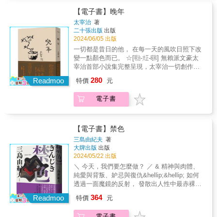
生門的樓頂懸，拄著掣死人頭毛的老阿婆，予
像變成了一件極為困難的事&hellip;&hellip; & &
tsi&acirc;nn好聽：《羅生門：芥川龍之介短篇
場所的人，根本不會認為那個人可憐。 & ＃ 家
伊對「欲餓死？抑是欲做賊」的難題，無閣躊
▍內容摘錄 ＃ 一次次建立關係，又總是一次次
【電子書】晚年
小說選Ｉ》」：聲音演出◎義興閣掌中劇團第
人是可以製造的東西嗎？假設爸爸、澄香跟我
躇矣⋯⋯ & 掛意家己彼支長鼻仔的和尚；看輕
親手摧毀，我之所以能夠這般肆無忌憚地放棄
太宰治
著
四代主演王凱生&Ocirc;ng Kh&aacute;i-
的關係類似土鍋，那應該是比製造更有機的關
查某𡢃的讀冊人；想欲脫離地獄煞無慈悲心腸
關係，是因為有一個可以回去的地方，那就是
二十張出版
出版
sing1989年出世，「義興閣掌中劇團」第四代
係不是嗎？為了避免在開大火時破裂，要先製
的大賊頭；對未來茫茫渺渺的囡仔；做仙較輸
爸爸。擁有一雙湖泊般雙眼的爸爸，理所當然
2024/06/05 出版
主演兼音樂設計，是偶戲藝術家、音樂創作
造出好的裂痕，一旦裂痕開始變深了，就必須
做人的杜子春；代誌亂操操捎無摠頭、毋知真
般接納一切的爸爸，一直都在。可是，爸爸不
一切都是昔日的他， 在每一天的風吹日照下改
者，同時迒到劇場音樂設計、燈光設計和舞台
再保養一次。裂痕是必要的。因為沒有裂痕的
相到底是啥的「竹林內」⋯⋯ & 芥川高山疊疊
知把那雙湖泊般的眼睛遺落在何處了，正發出
變一點顏色而已。 ☆[㍾-㍽-㍼] 無賴派文豪太
監督。新創「布袋戲搖滾音樂劇」之表演形
完美形體很容易就會毀損。因此要珍視著裂痕
山，小說幻海海底海&mdash;&mdash;善抑是
冰冷的聲響。太麻煩了，拜託只讓我感到悲傷
宰治首部小說集完整呈現，太宰治一切創作的
式，得著第九、十屆偶戲金掌獎「最佳配樂音
過日子。我們就這樣，在心中祈求能永久相
惡，孤孀或溫柔，字字句句帶思量。文體變化
就好。我這麼想。 & ＃ 等我有意識時，我們家
原點 ☆太宰治最初作品裡有意想不到的純真，
效獎」，入圍第十五屆台灣原創流行音樂大獎
伴，一天天過下去。 & ＃ 位在胸口附近的一團
280
萬千，各種人物都有，掠世相來雕琢，將社會
Readmoo
就是爸爸、澄香和我三個人一起過活。周遭的
特價
元
以自嘲式手段，揶揄自我，譏諷現實，作品充
「河洛語組」。開創歷史上頭一个以布袋戲為
東西忽然掉落到一個舒服的位置，接著，心情
的現實炤光。 & 本書收錄〈鼻仔〉、〈蜘蛛的
人好像認為我們是可憐的一家，但我們自身完
滿頹廢主義和虛無主義，藉由揭開人性的暗
主的Podcast「布袋戲，講予恁聽」，拚勢楦闊
慢慢暖和起來，那團東西往更深的地方不斷掉
絲〉、〈羅生門〉、〈竹林內〉、〈柑仔〉、
全沒有這樣想。會擅自斷定人可憐的，就是旁
電子書
面，從而獲得真正的自由與解放。 ☆王憶雲
布袋戲的各種可能，向望予台語文化湠予遠
落下去，和它一同發顫。 靈魂是什麼顏色，又
〈台車〉、〈淮山糜〉、〈杜子春〉總共８篇
人，因為沒有待在同一個場所的人才會說出這
（國立臺灣大學日本語文學系副教授）
遠。這幾年的代表作品：義興閣掌中劇團《天
長什麼形狀呢？聞起來是什麼樣的氣味，又是
故事。 & 可另購有聲書「經典文學tsi&acirc;nn
種話。想要待在那個人附近，或是置身同一個
&mdash;&mdash;專文導讀 「讀了我的小說，
堂客棧》、《隱藏的冤家》、《情－掌中家
什麼樣的溫度呢？ 我強烈希望自己的靈魂，能
好聽：《羅生門：芥川龍之介短篇小說選
場所的人，根本不會認為那個人可憐。 & ＃ 家
不會讓您的生活更加輕鬆，也不會變得比較偉
族》、《GG冒險野郎》、《家事修理會社》；
【電子書】禁色
與爸爸的相似。 & ＃ 如果能只沉浸在悲傷中，
Ｉ》」： 聲音演出◎義興閣掌中劇團第四代主
人是可以製造的東西嗎？假設爸爸、澄香跟我
大，什麼都不會發生。所以我並不推薦這本
真雲林閣掌中劇團《兩隻老虎》、《汪洋中的
那就輕鬆多了。好煩躁，我好煩躁。可是，比
三島由紀夫
著
演王凱生&Ocirc;ng Kh&aacute;i-sing & 1989
的關係類似土鍋，那應該是比製造更有機的關
書。」&mdash;&mdash;太宰治 本書粗糙、鬆
一條船》；阮劇團《大路：七天》、《釣蝦場
起煩躁更難受的是，我希望你活下去。我只
大牌出版
出版
年出世，嘉義市傑出演藝團隊「義興閣掌中劇
係不是嗎？為了避免在開大火時破裂，要先製
塌、妄為、反邏輯&hellip;&hellip;卻是太宰治一
的十日談》；同黨劇團《上帝公的香火袋》；
是，希望你活下去。希望你明天也活著。只是
2024/05/22 出版
團」第四代主演兼音樂設計，是偶戲藝術家、
造出好的裂痕，一旦裂痕開始變深了，就必須
切創作的原點。 一些活像諷刺畫情景的生活，
不可無料劇場《老池攝交場－尬游派對》、
這樣而已。可是，因為那是無法實現的願望，
＼ 今天，我們要怎麼做？ ／ & 精神與肉體、
音樂創作者，同時迒到劇場音樂設計、燈光設
再保養一次。裂痕是必要的。因為沒有裂痕的
一種被現實打垮的男人勉強擺出的忍耐態度，
《玉面》、《一個公務員的誕生》等。&本書特
所以我一直裝出煩躁不耐的模樣。不過，已經
純愛與背叛、妒忌與復仇&hellip;&hellip; 如何
計和舞台監督。 & 新創「布袋戲搖滾音樂劇」
完美形體很容易就會毀損。因此要珍視著裂痕
一種人在絕望中產生的美感。
色&&bull;傳承典雅生動的台文語詞&bull;因應潮
夠了。我要拚了命祈禱。為你祈禱。 & ＃ 這份
透過一面魔鏡的反射， 發散出人性中最赤裸的
之表演形式，得著第九、十屆偶戲金掌獎「最
過日子。我們就這樣，在心中祈求能永久相
&mdash;&mdash; 敏感、易碎，天生的作家，
流，創造更適於現代情境的新詞，以供廣泛使
悲傷，毫無保留全部都是，只屬於爸爸的，只
負數之美？ & ★ 三島由紀夫賭上自己「青春の
佳配樂音效獎」，入圍第十五屆台灣原創流行
伴，一天天過下去。 & ＃ 位在胸口附近的一團
364
卻陷入對世俗的高度疑慮之困局。「在寫作過
Readmoo
用&bull;提升大眾台文聽說讀接受度與能力
特價
元
屬於澄香的，只屬於我的東西。我完全沒有希
總決算」之名而寫，與《假面的告白》、《金
音樂大獎「河洛語組」。開創歷史上頭一个以
東西忽然掉落到一個舒服的位置，接著，心情
程當中，諸如羅曼蒂克的氣氛之類的描寫，就
&bull;提供多元文本，擴展台文讀者閱聽選擇
望其他人理解，或者希望和其他人分享之類的
閣寺》並列文學迷必讀的三大神作之一 ★ 日本
布袋戲為主的Podcast「布袋戲，講予恁聽」，
慢慢暖和起來，那團東西往更深的地方不斷掉
益發令我感到不堪，我就越要刻意去破壞。」
&&
電子書
念頭。無論身體，或心情，都是我的，是只屬