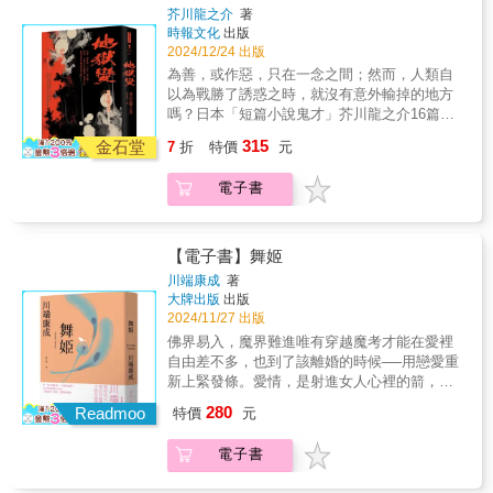
人之間的人性閃光，行文圓融無礙，對人物的
是不可能根絕的，而像金閣這樣不滅的東西反
芥川龍之介
著
那些與自己有肉體關係的人，表現出只愛自己
打開嶄新視野，窺見日本陰翳妖幻美學的一
心理描寫細膩深刻，並且對各種文體都能掌
倒可以消滅。為什麼人們沒有察覺這點呢？我
時報文化
出版
的一面。 人心，正是如此捉摸不定的東
面。 「幻話集」書系全書單── 柳田國男原著×
握。本書精選直面地獄的〈地獄變〉、引人共
的獨創性不容置疑。」
2024/12/24 出版
西。跟外人相比，明明是應該坦誠相見的「所
京極夏彥新編《遠野物語remix》──日本妖怪
鳴的〈鼻子〉、各有說法的〈竹林中〉、發人
為善，或作惡，只在一念之間；然而，人類自
愛之人」，許多話非但無法坦誠的說出口，就
與怪談起點‧兩代大師聯手之民俗學經典 折口信
深省的〈河童〉、自傳體遺著〈某傻子的一
以為戰勝了誘惑之時，就沒有意外輸掉的地方
連對同一件事的記憶，也出乎意料的截然不
夫《死者之書》──中文世界首次出版‧民俗學大
生〉等十六篇膾炙人口的芥川龍之介經典小
嗎？日本「短篇小說鬼才」芥川龍之介16篇代
同。而或許正是這些「所愛之人」的種種陰晴
師體現日本古來倫理與生死觀的典範之作 澀澤
說。讀芥川，讓我們得以稍稍忘卻無法言喻的
表作帶你看清人性的複雜與真實芥川龍之介，
盈缺，成就「愛」最美的模樣。●〈母親的初
龍彥《高丘親王航海記》──日本異色文學先
315
疲勞和倦怠，以及不可解的、低劣無聊的人
金石堂
7
折
特價
元
日本短篇小說鬼才，日本純文學至高獎項「芥
戀〉即將出嫁的雪子，將對多年前被母親背叛
驅、黑暗美學大師澀澤龍彥的臨終幻境 泉鏡花
生：〈地獄變〉「放火燒掉一輛蒲葵車篷的車
川獎」以他的名字命名。村上春樹將其與費茲
的初戀情人，提出驚人的告白。●〈女人的夢〉
《草迷宮》──芥川龍之介讚譽古今獨步的文豪
子！還得有一名豔麗女子，打扮高貴地坐在車
電子書
傑羅相提並論，就連太宰治也癡迷地在本子上
一對晚婚的男女，是耐心等待真命天子？或背
泉鏡花‧百年妖異經典
上！在煙熏火燎之下，車裡的女人掙扎著死去--
反覆寫下他的名字。他僅僅十一年的作家生
負著不可告人的祕密？●〈夜間的骰子〉總是在
想要繪畫出這番情景的，不愧是天下第一畫
涯，被史家譽為日本文學史上「最華麗的存
深夜擲骰子的美智子，能一口氣擲出五個一
師！」〈鼻子〉禪智內供的鼻子，像一條跟香
在」。芥川的小說擅長捕捉相通於古人與近代
點，讓那個男人看到嗎？●〈夫唱婦隨〉每天早
【電子書】舞姬
腸一樣細長的東西，從他的臉盤正中垂掛下
人之間的人性閃光，行文圓融無礙，對人物的
上，延子都會細心為丈夫打理好衣著，甚至為
川端康成
著
來，他心裡頭始終為這鼻子所苦，然而表面上
心理描寫細膩深刻，並且對各種文體都能掌
他穿上襪子。但唯獨領帶，丈夫不讓她碰……
大牌出版
出版
表現得不太在意······〈竹林中〉一具屍骸，七
握。本書精選直面地獄的〈地獄變〉、引人共
●〈一個孩子〉元田看著有孕在身、精神日益失
2024/11/27 出版
種說法，真相究竟為何？電影《羅生門》原著
鳴的〈鼻子〉、各有說法的〈竹林中〉、發人
控的芳子，頭一次產生肉體上的厭惡……文學
佛界易入，魔界難進唯有穿越魔考才能在愛裡
小說。〈河童〉河童覺得我們人類認真思考的
深省的〈河童〉、自傳體遺著〈某傻子的一
評論家齊聲讚譽： 「正如書名所示，各個
自由差不多，也到了該離婚的時候──用戀愛重
事情很可笑，而我們人類認為可笑的事情，他
生〉等十六篇膾炙人口的芥川龍之介經典小
短篇皆圍繞『愛』展開，串聯全書。然而，無
新上緊發條。愛情，是射進女人心裡的箭，婚
們卻要認真思考--〈某傻子的一生〉「我此刻生
說。讀芥川，讓我們得以稍稍忘卻無法言喻的
論是素材的選取、思想的展現，還是敘事手法
姻，卻讓女人變成湖中天鵝，動彈不得……女
活在最為不幸的幸福之中，然而不可思議的是
280
疲勞和倦怠，以及不可解的、低劣無聊的人
Readmoo
的運用，各篇皆展現宛如百花齊放般的多樣變
特價
元
人一旦結了婚，就只能在婚姻中追求幸福嗎？
我不後悔，只是感覺到有我這種惡夫、惡子、
生：〈地獄變〉「放火燒掉一輛蒲葵車篷的車
化，令人深切感受作者豐饒的才華。不論讀哪
欲望橫流的暗潮中，領略川端魔界的真髓。深
惡父的人實在可憐。那就再見吧……」
子！還得有一名豔麗女子，打扮高貴地坐在車
一篇，都引人入勝，令人著迷。 這些作
電子書
愛芭蕾、開設舞蹈教室的波子，與學者矢木結
上！在煙熏火燎之下，車裡的女人掙扎著死去--
品，盡為上乘之作。就像在觀看一幅絕美的畫
縭廿載，育有一女一子，看似完美的家庭，支
想要繪畫出這番情景的，不愧是天下第一畫
作時，最終我們能言傳的，或許也僅能說出