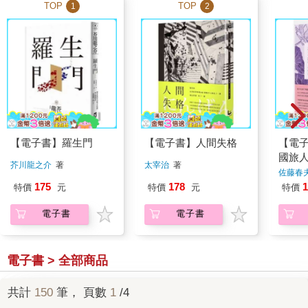
TOP
TOP
1
2
【電子書】羅生門
【電子書】人間失格
【電
國旅
芥川龍之介
著
太宰治
著
灣：
佐藤春
譚〉
175
178
1
特價
元
特價
元
特價
幻傳
電子書
電子書
電子書 > 全部商品
共計
150
筆， 頁數
1
/4