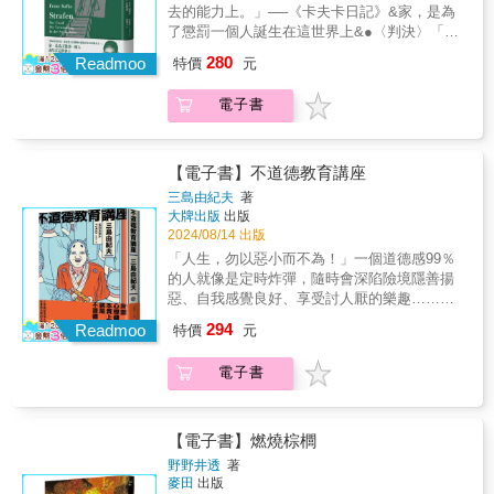
知音，是鐫刻於靈魂的一生所愛。❖與你一起
去的能力上。」──《卡夫卡日記》&家，是為
表作 ．大地震竟是催生名作的契機？！．諾貝
的世界，才是我畢生渴望的極樂淨土大阪藥材
了懲罰一個人誕生在這世界上&●〈判決〉「你
爾文學獎得主也讚嘆的絕世之作．谷崎潤一郎
商之女春琴自幼雙目失明，美貌聰穎的她，在
本是個無辜的孩子，更原本卻是個惡魔！所以
的陰翳美學．各種改編：電影、漫畫▌《春琴
280
曲藝上有著非凡的天賦。家中學徒佐助自小傾
Readmoo
特價
元
你聽著&mdash;&mdash;我判你現在投河而
抄》之謎 ．掀起文壇筆戰的謎題：「害春琴毀
慕於她，盡心服侍之餘，也暗地自學三味線，
死。」&●〈變形記〉 某日早晨，古瑞格．
容的兇手是誰？」．讀者最關心的問題：「春
只為更貼近春琴的世界。兩人既是主僕也是師
電子書
參薩自不安的夢境中醒來，發現自己在床上，
琴和佐助的墓在哪裡？」▌《春琴抄》大阪散步
徒，同時又有著道不清、說不明的男女關係。
蛻變成一隻陰森巨大的害蟲。&●〈在流刑
地圖 ．道修町．少彥名神社 ．淀屋橋 ．生國
某天，一場突如其來的災禍，讓兩人面臨前所
地〉 這位士兵由於不服從命令，且侮辱長
魂神社⋯⋯等▌谷崎潤一郎文學之旅 ．倚松庵
未有的危機⋯⋯《春琴抄》透過春琴和佐助的
官，因而被判了死刑。在流刑地，這項處決似
（《細雪》之家）．谷崎潤一郎紀念館本書特
【電子書】不道德教育講座
故事，探索了人性中的美與醜、愛與痛，以及
乎引不起人們多大的興趣。&「我的心願原本是
色1. 小開本大字精裝輕量版，適合睡前閱讀的
三島由紀夫
著
極端情感中的陶醉與昇華。不僅展現了谷崎潤
出版一部規模較大的中篇小說集，選集的共同
枕邊書2. 32頁全彩特輯「谷崎潤一郎文學
大牌出版
出版
一郎對美的執著追求，也深刻反映了人性的複
書名為《懲罰》。」──法蘭茲．卡夫卡，〈致
&《春琴抄》」3. 獨家收錄〈春琴抄後語〉、
2024/08/14 出版
雜和深邃。「谷崎文學 &《春琴抄》彩頁特
庫爾特．沃夫出版社〉（1915年10月15日）&
「春琴・佐助年表」、「谷崎潤一郎年表」
「人生，勿以惡小而不為！」一個道德感99％
輯」————▌《春琴抄》──日本殉情文學代
一九一三年起，卡夫卡即有出版中短篇選集的
的人就像是定時炸彈，隨時會深陷險境隱善揚
表作 ．大地震竟是催生名作的契機？！．諾貝
想法，自稱「珍視這三個故事作為統一的整
惡、自我感覺良好、享受討人厭的樂趣……
爾文學獎得主也讚嘆的絕世之作．谷崎潤一郎
體，絕不亞於對其中一則故事完整性的重
Why Not？三島由紀夫以機智、詼諧與邏輯辯
的陰翳美學．各種改編：電影、漫畫▌《春琴
294
視」，並一度獲出版社支持，後因市場考量始
Readmoo
特價
元
證，凝視人心深淵的暢快詰問！★ 沒在跟你開
抄》之謎 ．掀起文壇筆戰的謎題：「害春琴毀
終未能問世，原本計畫收錄的〈判決〉、〈變
玩笑！本書是日本文豪三島由紀夫深入洞悉人
容的兇手是誰？」．讀者最關心的問題：「春
形記〉、〈在流刑地〉則分別以單集形式出
電子書
生、社會與文學的大膽異論★ 收錄69篇「不道
琴和佐助的墓在哪裡？」▌《春琴抄》大阪散步
版。&在這三篇卡夫卡最具代表性的中短篇作品
德的訓示」，教育那些滿口仁義道德的大人若
地圖 ．道修町．少彥名神社 ．淀屋橋 ．生國
裡，可見一個人如何與象徵「家」的權威對
想引誘某人墮落，必須百分之百利用他的善
魂神社⋯⋯等▌谷崎潤一郎文學之旅 ．倚松庵
抗，最終落得毀滅的下場。本選集另節選卡夫
良，對吧？相對的，盡可能減少自己的善良秉
（《細雪》之家）．谷崎潤一郎紀念館本書特
【電子書】燃燒棕櫚
卡與出版社、情人菲莉絲．包爾的通信，以及
性，正是令你不致受到誘惑的不二法門！「想
色1. 小開本大字精裝輕量版，適合睡前閱讀的
野野井透
著
日記內容，帶讀者一窺這位偉大作家如何淬鍊
想那些膽大妄為的政客，他們的心理狀態，根
枕邊書2. 32頁全彩特輯「谷崎潤一郎文學
麥田
出版
筆下的荒誕世界。&專文推薦&「何以卡夫卡要