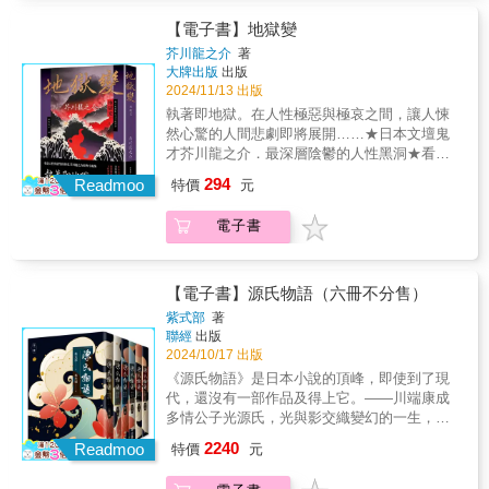
撐著全家家計的卻是家境優渥的波子。在波子
師！」〈鼻子〉禪智內供的鼻子，像一條跟香
『這是一幅好畫』。同樣地，讀完本書亦無須
與初戀情人相逢後，愛情的閃電，照亮了她用
【電子書】地獄變
腸一樣細長的東西，從他的臉盤正中垂掛下
多言，只能發自內心地讚嘆『這是一本好小
恐懼自欺的面具，使她一腳從佛界跨入魔
芥川龍之介
著
來，他心裡頭始終為這鼻子所苦，然而表面上
說』。」
界……因為心虛，所以歸家時，才會誘惑丈夫
大牌出版
出版
表現得不太在意······〈竹林中〉一具屍骸，七
嗎？畏懼罪惡的氣息，才格外主動投身波濤沉
2024/11/13 出版
種說法，真相究竟為何？電影《羅生門》原著
溺其中？那種罪惡感，對丈夫，也對情人，是
執著即地獄。在人性極惡與極哀之間，讓人悚
小說。〈河童〉河童覺得我們人類認真思考的
雙重的。不過，歡愉似乎也因此變成雙重。
然心驚的人間悲劇即將展開……★日本文壇鬼
事情很可笑，而我們人類認為可笑的事情，他
愛，是心魔亂舞──所謂的魔界，意志薄弱是進
才芥川龍之介．最深層陰鬱的人性黑洞★看盡
們卻要認真思考--〈某傻子的一生〉「我此刻生
不去的懸殊的價值觀與生活習慣，將本該是甜
人性與欲望的糾葛，芥川龍之介經典小說集一
活在最為不幸的幸福之中，然而不可思議的是
294
美的婚姻變成了牢籠，就像是《天鵝湖》裡被
Readmoo
特價
元
旦投入藝術創作，便狂熱瘋魔的天才繪師良
我不後悔，只是感覺到有我這種惡夫、惡子、
施咒的天鵝公主，動彈不得。要從婚姻的圍城
秀，受大人命令創作「地獄變」屏風。面臨創
惡父的人實在可憐。那就再見吧……」
中解放，唯有聽從自己的心，接受情感變化萬
電子書
作瓶頸的他，不惜犧牲一切，墮入無明，甚至
千的試煉，方能在人間欲望中保持純潔……
目睹女兒被烈火吞噬……當藝術與道德相衝
《舞姬》是川端在50年代發表的作品中，最為
突，執著於極致之美究竟是祝福還是詛咒？透
著名的經典。通過女主角波子、女兒品子及門
視人性執念，顯露人心難以窺見的黑暗被譽為
【電子書】源氏物語（六冊不分售）
徒友子，對愛情與舞蹈藝術的執著追求，新舊
「鬼才」和「短篇小說之神」的芥川龍之介，
紫式部
著
舞姬從中汲取了精神力量，揭示了戰後日本女
在日本文學史上擁有相當崇高的地位。芥川作
聯經
出版
性的覺醒。★ 日本文學翻譯名家劉子倩忠實呈
品詭譎多變，他擅長描寫人物性格及玄妙的心
2024/10/17 出版
現原典，帶領讀者重回川端魔性文學的原點★
理轉折，並將自身對現實困境的不安、內在精
《源氏物語》是日本小說的頂峰，即使到了現
特別收錄：三島由紀夫專文解析
神的痛苦，完全傾注為文學藝術的魔化與極致
代，還沒有一部作品及得上它。――川端康成
之美。〈地獄變〉是芥川極具代表性的作品之
多情公子光源氏，光與影交織變幻的一生，紫
一，透過極端化的人間悲劇，真實表現出他
式部筆下千迴百轉的愛恨痴怨，彷彿聽聞怦然
2240
「藝術至上主義」的創作態度。本書特色精選
Readmoo
特價
元
跳動的心房和美麗哀愁命運的絮語。《源氏物
芥川十八篇經典之作，解鎖短篇小說之神的千
語》敘述了夢幻般俊美人物源氏的一生。這位
姿百態〈鼻子〉初發表，即受到夏目漱石讚