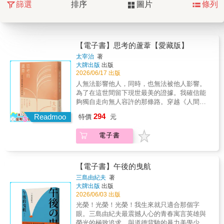
篩選
排序
圖片
條列
【電子書】思考的蘆葦【愛藏版】
太宰治
著
大牌出版
出版
2026/06/17 出版
人無法影響他人，同時，也無法被他人影響。
為了在這世間留下現世最美的證據。我確信能
夠獨自走向無人容許的那條路。穿越《人間失
格》的頹廢陰影映現太宰治最澄明的人生風景
294
Readmoo
特價
元
法國哲學家巴斯卡曾言：「人不過是一根蘆
葦，是自然界最柔弱的東西。但他是一根能思
電子書
想的蘆葦。」太宰治以此為題，在無常而脆弱
的人世中，寫下對孤獨、生存與自我的深刻凝
視。他一面厭世，一面又無比眷戀地活著，脆
弱、自卑、羞恥、孤獨……那些無法對人言說
【電子書】午後的曳航
的痛苦，最終都化成了他筆下近乎澄明的思
三島由紀夫
著
想。《思考的蘆葦》正是他在「偉大與渺小、
大牌出版
出版
超越與毀滅」之間反覆試煉的人生告白。人如
2026/06/03 出版
蘆葦，渺小而脆弱唯有思考，使人不致崩毀在
光榮！光榮！光榮！我生來就只適合那個字
《思考的蘆葦》中，太宰治以抒情溫柔的筆
眼。三島由紀夫最震撼人心的青春寓言英雄與
觸，寫下散文隨筆與精華箴言，字裡行間，有
榮光的極致追求，與道德背馳的暴力美學少年