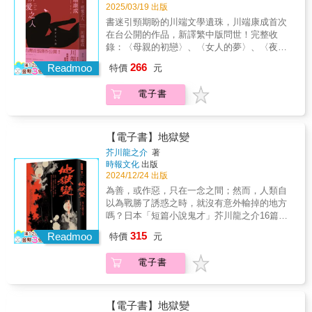
殺佛，逢祖殺祖……始得解脫！」進入三島由
系：幻話集 民間譚與怪談，起源於自人類的未
2025/03/19 出版
提時代印象裡的一首歌曲，青年決定住進斷瓦
紀夫【美與爆裂世界】必讀經典 本書取材
知和想像。 對妖鬼、亡靈的記述經口筆相傳，
書迷引頸期盼的川端文學遺珠，川端康成首次
殘垣，忍受每個晚上奇怪的聲響和動靜，只因
自1950年一名年輕僧人林承賢火燒金閣寺的真
潛伏在世世代代的記憶之流， 轉化成當代文化
在台公開的作品，新譯繁中版問世！完整收
他渴望在夢中遇見死去的母親，再聽一次那首
實事件。在現實世界中，犯嫌向警方供稱：
熟悉的「妖怪」樣貌。 「幻話集」想要仿效這
錄：〈母親的初戀〉、〈女人的夢〉、〈夜間
母親曾經為他溫柔輕唱的曲子…… 本書問世逾
「我忌妒金閣寺的美，所以把它燒掉了……」
樣怪談誕生的本質，搜羅日本妖異經典，讓想
的骰子〉等九部熠熠發光的精品短篇⋅˚₊． 喚醒
百年，譯為英、義、西等多國語言全球流傳。
266
在小說中，主角溝口將心靈寄託於金閣寺的
Readmoo
像繼續傳述下去。 挑選日本民俗學、幻想小說
特價
元
你五感官能的愛情旨味 ．₊˚⋅「接下來的某一
一個又一個奇譚層層套疊，打亂時間與空間的
美，藉此逃避他對自我價值的扭曲與幻
經典著作，溯源妖異、鬼怪與幻想最初從何而
天，你會與哪一種愛的形式相遇？」提防這些
尺標，架構成一座生者無法安眠、亡者不能入
滅。 《金閣寺》自1956年問世以來即受各
來。 以遠古昔話、民間奇譚、異色耽美到現代
電子書
潔淨、酖美，卻棉裡藏針的文字。它們總是會
滅的迷宮，可謂進入泉鏡花獨特幻想世界的最
方盛讚，公認本作為三島美與爆裂哲思之集大
科幻經典，架出一道過去與現代集體想像的橋
在某個時刻冷不防戳中你心！「像我們這樣，
佳入門作。本書劃時代的藝術成就風靡各界，
成者，被翻譯成多國語言，亦被視為是三島由
樑…… 藉由引介繁體中文圈尚未出版的日本文
在找到真正的對象之前，耐心等待的人，自然
曾獲名導寺山修司、蜷川幸雄改編為同名電影
紀夫角逐諾貝爾文學獎、樹立西方文壇聲譽的
學名匠、著作，及當代大師重新編譯的經典，
有上蒼的恩賜呢！」晚婚的丈夫，心滿意足地
與舞台劇，耽美畫家山本タカト更曾懷抱敬意
【電子書】地獄變
最高傑作。 關於金閣寺，三島由紀夫想說
期許為台灣讀者翻開日本文學閱讀的新篇章，
對同樣晚婚的妻子這麼說。新婚的第二晚，在
創作同名畫集，堪稱日本各界大師一致景仰之
芥川龍之介
著
的是： 美的毀滅，遠比美的本體更令人目
打開嶄新視野，窺見日本陰翳妖幻美學的一
夫妻倆蜜月旅行的旅館內，妻子的某位昔日戀
崇高名作。 怪談×幻想×經典 麥田全新日文書
時報文化
出版
眩神迷…… 金閣不是無力，絕非無力──但
面。 「幻話集」書系全書單── 柳田國男原著×
人，突然出現在她的夢中。令她毛骨悚然的，
系：幻話集 民間譚與怪談，起源於自人類的未
2024/12/24 出版
它是一切無力的根源！ 金閣寺的美之所以
京極夏彥新編《遠野物語remix》──日本妖怪
並不是那位所愛之人早已不在人世，而是夢中
知和想像。 對妖鬼、亡靈的記述經口筆相傳，
為善，或作惡，只在一念之間；然而，人類自
令人畏懼，是它的美讓人看到自身的醜陋。正
與怪談起點‧兩代大師聯手之民俗學經典 折口信
的自己，赤身全裸……──收錄於〈女人的夢〉
潛伏在世世代代的記憶之流， 轉化成當代文化
以為戰勝了誘惑之時，就沒有意外輸掉的地方
如小說所言： 「一般而言，有生命的東西
夫《死者之書》──中文世界首次出版‧民俗學大
宛如將雙眼湊近顯微鏡，你將在字裡行間窺見
熟悉的「妖怪」樣貌。 「幻話集」想要仿效這
嗎？日本「短篇小說鬼才」芥川龍之介16篇代
都不具備金閣那種嚴密的一次性。人類只不過
師體現日本古來倫理與生死觀的典範之作 澀澤
世間男女愛慾流轉的千姿百態。 本書收錄
樣怪談誕生的本質，搜羅日本妖異經典，讓想
表作帶你看清人性的複雜與真實芥川龍之介，
是接收大自然各種屬性的一部分，用可替代的
龍彥《高丘親王航海記》──日本異色文學先
315
諾貝爾文學獎得主──川端康成四十一歲時在女
Readmoo
像繼續傳述下去。 挑選日本民俗學、幻想小說
特價
元
日本短篇小說鬼才，日本純文學至高獎項「芥
方法傳播、繁殖而已。 殺人若是為了消滅
驅、黑暗美學大師澀澤龍彥的臨終幻境 泉鏡花
性雜誌《婦人公論》上連載的九部短篇小說，
經典著作，溯源妖異、鬼怪與幻想最初從何而
川獎」以他的名字命名。村上春樹將其與費茲
對象的一次性，殺人就是永遠的誤算。我如是
《草迷宮》──芥川龍之介讚譽古今獨步的文豪
以九個不同的視角，淋漓盡致地展現川端文學
來。 以遠古昔話、民間奇譚、異色耽美到現代
電子書
傑羅相提並論，就連太宰治也癡迷地在本子上
想。因此金閣與人類越發呈現明確的對比；另
泉鏡花‧百年妖異經典
「美」的極致。 所謂的愛，究竟是什麼
科幻經典，架出一道過去與現代集體想像的橋
反覆寫下他的名字。他僅僅十一年的作家生
一方面，從人類容易毀滅的身影中，反而浮現
呢？ 雙向奔赴，才是愛最美的模樣
樑…… 藉由引介繁體中文圈尚未出版的日本文
涯，被史家譽為日本文學史上「最華麗的存
永生的幻影，從金閣的不壞之美，反而飄來毀
嗎？ 在川端康成筆下的「所愛之人」中，
學名匠、著作，及當代大師重新編譯的經典，
在」。芥川的小說擅長捕捉相通於古人與近代
滅的可能性。 像人類這樣注定會死的生物
【電子書】地獄變
有人為了愛別人而拋棄了自我，也有人透過愛
期許為台灣讀者翻開日本文學閱讀的新篇章，