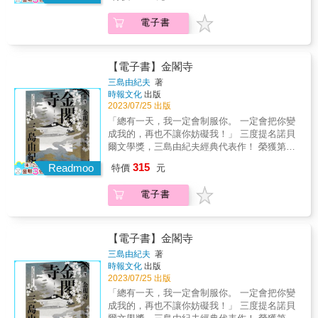
空咚空咚不停奔馳， 「銀河站到了。銀河站到
求的英雄式的死亡美學。他曾表示：「如果，
在伊豆海濱的溺水事件，以感官及情緒層層堆
了。」 眼前頓時大放光明，我真的來到天空原
忙碌的讀者只能選讀一篇三島的小說，想把三
砌的奇詭中篇。內容描述無憂無慮的年輕少婦
電子書
野了！ & 璀璨如花的鐵道列車，駛向淺藍光芒
島的優劣一次通通濃縮成精華的小說來閱讀，
朝子，在遭遇一場逆天悲劇之後，如何在內心
的銀河畔，銀色的天空芒草隨風搖曳 為了達到
那麼，我希望讀者選讀的是〈憂國〉。」 & 本
的矛盾與掙扎中走出悲傷。 在灼熱倦怠的夏日
至高幸福，種種悲傷也全都是神的旨意
書共收錄13篇貫串三島半生創作生涯的精選作
氛圍中，讀者彷彿可在字裡行間嗅到一股靜
&hellip;&hellip; & 喬凡尼是一名家境貧困而孤
品 是通往三島文字藝術與思想核心的必讀之作
【電子書】金閣寺
謐，卻又令人不安的悚然氣味： 「悲傷早已痊
獨的少年，他每天放學後都必須打工以維持家
& 其中包括── ✦〈繁花盛開的森林〉：三島的
三島由紀夫
著
癒，朝子卻沒有勇氣承認。她開始嘗到絕望的
計，照顧重病的母親， 一邊等待出外捕魚的父
初登文壇之作，作品展現其華麗的精神世界，
時報文化
出版
味道，像是飢渴般期待著什麼&hellip;&hellip;
親音訊。某一天，打工結束的喬凡尼疲累地在
浪漫派風格強烈。 ✦〈蛋〉：以滑稽鬧劇風格
2023/07/25 出版
一家人既沒有發瘋，也無人自殺。甚至沒生過
附近的山坡上睡著了。不知不覺中，他竟搭上
諷刺現實，其「純粹的荒謬」為三島難得一見
「總有一天，我一定會制服你。 一定會把你變
病。幾乎可以確定那麼嚴重的悲劇幾乎未造成
一列奇幻火車，翱翔在朦朧的淡藍色天空，並
的風格。 ✦〈寫詩的少年〉：敘述了少年時代
成我的，再也不讓你妨礙我！」 三度提名諾貝
任何影響，什麼也沒發生就過去了。於是朝子
發現自己的好朋友康內帕拉也在車上。兩人就
的三島與言語（觀念）的關係，為三島文學宿
爾文學獎，三島由紀夫經典代表作！ 榮獲第八
無聊了。她開始等待某件事&hellip;&hellip;」
此展開一段繽紛夢幻的銀河鐵道之旅，彷彿夢
命的起源。 ✦〈過橋〉：描寫藝妓世界的勢
屆讀賣文學獎！日本狂銷362萬冊！ & 「如果
文學評論家島內景二說：「三島擅長以『社會
315
境一般的不可思議。然而，喬凡尼卻沒有發現
Readmoo
利、人情冷暖。 ✦〈月〉：敘述披頭族世界的
特價
元
只凝思美這件事，人類就會在不知不覺中碰上
事件』為材料，創作出『虛構』的作品。藉由
所有乘客的共通之處，以及銀河列車的最終目
疏離、人工化激昂與抒情式孤獨。 ✦〈女
世間最黑暗的思想。」 一九五○年七月二日凌
與自己毫無瓜葛的故事，來吐露屬於自己的心
的地&hellip;&hellip; & 「無論是誰，只要做真
方〉：描寫歌舞伎演員世界的虛實與幻滅，揭
電子書
晨時分，日本京都的著名國寶金閣寺發生大
境。簡直就像戴上面具的『假面的告白』，他
正的好事，就是最大的幸福吧。」 & ★日本動
示了演員在追求藝術、詮釋角色的同時，也面
火，眾多珍貴文物盡皆化為灰燼。不久，警方
需要這些人物，代替自己說出心聲。」 失序會
畫大師宮崎駿曾在訪談中，多次提及他希望在
臨著現實和內心情感的摩擦和衝突。 & 本書特
宣布抓到了縱火犯，是一名二十一歲的大學
衍生悲劇， 悲劇則蔓延著宿命&hellip;&hellip;
作品中體現宮澤賢治的精神。 & 日本《朝日新
色 ★收錄三島十六歲至三十六歲的作品，從書
生，他供稱自己因為嫉妒金閣寺的美而點燃了
&在這11部技術性實驗短篇中，三島以精湛技巧
【電子書】金閣寺
聞》曾進行過一項調查，請讀者投票選出「這
中可一窺作家風格與思考的轉變。 ★由三島由
犯罪的火焰&hellip;&hellip; 當紅作家三島由紀
描寫在「秩序」與「崩壞」間尋找平衡的日本
三島由紀夫
著
一千年裡你最喜歡的日本文學家」。宮澤賢治
紀夫親自集選的短篇傑作，並撰文解說，深具
夫得知此事後，決定親赴現場考察，並將這個
戰後社會，以及被規範在秩序底下的人們心
時報文化
出版
名列第四，遠遠超過了太宰治、川端康成、三
代表性。 ★見證三島美學的形成與流變，並感
事件改編成小說。三島以受過法學訓練的理性
中，那股難以遏制的飢渴。 而這部自選集，亦
2023/07/25 出版
島由紀夫、谷崎潤一郎，以及村上春樹。曾有
受三島豐富多采的文體。 &
文體娓娓道來，在戰爭中和戰爭後的時代背景
堪稱是回溯其創作軌跡的必讀之作，其重要性
「總有一天，我一定會制服你。 一定會把你變
人形容：「每個日本人的家中一定有一本宮澤
下，重度口吃的學生僧人溝口的宿命，以及其
從三島親自集選、並為之撰文解說就可見一
成我的，再也不讓你妨礙我！」 三度提名諾貝
賢治。」由此可見，宮澤賢治文學備受日本人
對高聳在自己和人生之間的金閣之美的詛咒和
斑。 「與其透過第三者之手做出荒誕的臆測，