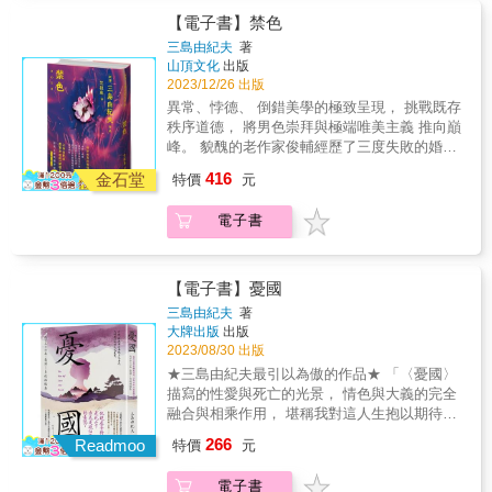
死亡的恐懼，作者或許投射了大量個人心境在
然而情況之後卻有了不一樣的發展
背德。」──沐羽（作家） &
說擅長捕捉相通於古人與近代人之間的人性閃
書中的老人日記。作品一推出，嶄新的創作形
【電子書】禁色
&hellip;&hellip; & 〈橘子〉 懷抱大包袱的邋遢
光，行文圓融無礙，對人物的心理描寫細膩深
式與主題，引起日本文壇一片譁然，眾人無一
三島由紀夫
著
鄉下女孩，在火車上為何要千方百計地開啟車
刻，並且對各種文體都能掌握。本書精選人性
欽佩谷崎美學難以企及的巔峰。這本堪稱最後
山頂文化
出版
窗？ & 〈枯野抄〉 描寫俳句大師松尾芭蕉到了
糾葛的〈羅生門〉、觸動人心的〈橘子〉、眾
的傑作讓世人更能透徹了解谷崎潤一郎心中最
2023/12/26 出版
臨終時刻，前來送別的眾弟子卻各懷心思。有
門人面臨大師即將故去的〈枯野抄〉、為教育
神聖的畢生信仰──「女體崇拜與永恆之美」。
異常、悖德、 倒錯美學的極致呈現， 挑戰既存
研究者認為這是反映了當時文壇領袖夏目漱石
盡心竭力的〈毛利老師〉、拚命贖罪的〈小
&
秩序道德， 將男色崇拜與極端唯美主義 推向巔
之死。 & 〈毛利老師〉 稱呼學生為「諸君」的
白〉等十七篇膾炙人口的芥川龍之介經典小
峰。 貌醜的老作家俊輔經歷了三度失敗的婚
毛利老師，是來教英文的？還是，以其自身，
說。 & 讀芥川，讓我們得以稍稍忘卻無法言喻
姻，和十幾次不堪回首的戀愛，對女人綿綿不
為學生上了「人生」這一課？ & 〈小白〉 家犬
416
的疲勞和倦怠，以及不可解的、低劣無聊的人
金石堂
特價
元
絕的愛恨折磨着他。偶然地，他遇到一位「絕
小白某日忽聞鄰家的好友小黑中了捕狗人的圈
生： & 〈羅生門〉 陰鬱的傍晚時分，一個被逐
對不愛女人」的美青年悠一，那優越的外在與
套，然而牠沒有上前幫忙，反而逃走了。結
出家門的下人來到荒廢的城門避雨，察覺到其
電子書
稚拙的精神，恰似一尊完美的傀儡。於是，沉
果，後來牠發現自己一身白毛竟成了一身黑
上有動靜：原來是一名老嫗在偷拔死人的頭髮
澱已久的惡德進駐青春芬芳的肉體，老醜的藝
毛，從「小白」變成「小黑」了&hellip;&hellip;
以圖利。下人原本上前制止，並痛斥其行為，
術家在理想的藝術作品中復活，開始了一場對
&
然而情況之後卻有了不一樣的發展
女人、對道德、對不幸青春的復仇。 &
【電子書】憂國
&hellip;&hellip; & 〈橘子〉 懷抱大包袱的邋遢
三島由紀夫
著
鄉下女孩，在火車上為何要千方百計地開啟車
大牌出版
出版
窗？ & 〈枯野抄〉 描寫俳句大師松尾芭蕉到了
2023/08/30 出版
臨終時刻，前來送別的眾弟子卻各懷心思。有
★三島由紀夫最引以為傲的作品★ 「〈憂國〉
研究者認為這是反映了當時文壇領袖夏目漱石
描寫的性愛與死亡的光景， 情色與大義的完全
之死。 & 〈毛利老師〉 稱呼學生為「諸君」的
融合與相乘作用， 堪稱我對這人生抱以期待的
毛利老師，是來教英文的？還是，以其自身，
唯一至福&hellip;&hellip;」 & 「除了三島由紀
為學生上了「人生」這一課？ & 〈小白〉 家犬
266
Readmoo
特價
元
夫，我想不出哪個作家能以如此簡單的篇幅，
小白某日忽聞鄰家的好友小黑中了捕狗人的圈
精確地詮釋出『生與死』這個文學上唯一的主
套，然而牠沒有上前幫忙，反而逃走了。結
電子書