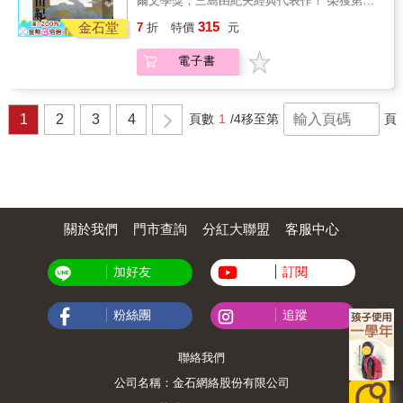
爾文學獎，三島由紀夫經典代表作！ 榮獲第八
熱愛，具有舉足輕重的地位。 & 「我不知道怎
執著的矛盾心理。 難以把話及時說出口的溝
我寧願親手處理早年的舊作。」 他如此寫道。
屆讀賣文學獎！日本狂銷362萬冊！ & 「如果
樣才是幸福。 但無論再怎麼痛苦，只要那是走
315
口，他的感情總是慢了一步，現實來到他眼前
金石堂
如果你還未讀過他的《金閣寺》、《假面的告
7
折
特價
元
只凝思美這件事，人類就會在不知不覺中碰上
在正確路途的必經考驗， 無論是上坡或下坡，
時早已不新鮮，不被他人理解成了他唯一的自
白》、《豐饒之海》等經典長篇，本書就是你
世間最黑暗的思想。」 一九五○年七月二日凌
都是通往真正幸福的一步。」──宮澤賢治 &
豪。這樣一個無法順利與世界連結的年輕人，
一窺這位鬼才文豪堂奧的最佳入門作。若你原
電子書
晨時分，日本京都的著名國寶金閣寺發生大
「當全世界的人都幸福的時候，才會有個人的
曾經唯有美得不可方物的金閣寺才是他的心之
本就是喜愛三島的書迷，這11部寫於他二十一
火，眾多珍貴文物盡皆化為灰燼。不久，警方
幸福。」宮澤賢治畢生抱持著追求讓所有人幸
所在，然而，金閣卻總是處處阻礙他的人生，
歲到三十八歲的早期作品，更是你補足其「美
宣布抓到了縱火犯，是一名二十一歲的大學
福的強大理念，不僅落實了他在農業改革上的
時時如影隨形： & 「女人和我之間、人生和我
與爆裂」全貌的關鍵拼圖！ 本書特色 畢生追求
生，他供稱自己因為嫉妒金閣寺的美而點燃了
貢獻，也貫穿了他的文學創作。他的筆觸溫暖
1
2
3
4
頁數
1
/4
移至第
頁
之間，總是橫亙著金閣。 於是，每當我試圖抓
美學極致的三島由紀夫，致力追求更高超、絢
犯罪的火焰&hellip;&hellip; 當紅作家三島由紀
且細膩，多以森林、原野及鐵軌，天空、彩虹
住東西， 觸手之處都瞬間灰飛煙滅，人生展望
爛的寫作手法，甚至毫不諱言表示：「比起情
夫得知此事後，決定親赴現場考察，並將這個
與月光為創作主題。作品隱含的人生哲理猶如
都變成了荒漠。」 & 於是，溝口決定，為了自
趣，方法論更吸引我。」他對於自己作品的如
事件改編成小說。三島以受過法學訓練的理性
其人，總能帶給人們堅定而溫柔、純粹而慈悲
己能真正地面對太陽，世界必須毀滅；因此，
此高規格要求，淋漓盡致地實踐在早期的短篇
文體娓娓道來，在戰爭中和戰爭後的時代背景
的力量與希望。 & 本書收錄11篇宮澤賢治的經
若連戰爭的空襲都無法毀滅金閣，那麼為了活
小說中。 特別是當他遊歷世界之後，更大膽地
下，重度口吃的學生僧人溝口的宿命，以及其
典短篇小說，其中〈銀河鐵道之夜〉是宮澤賢
下去，他只能自己動手了&hellip;&hellip; 在
在作品中融入多樣西方的技法實驗，也是他創
對高聳在自己和人生之間的金閣之美的詛咒和
治最廣為人知的代表作品，集結了他的人生
《金閣寺》中，文字完全不是感性而柔軟的，
作生涯的重大轉捩點。 換言之，這些三島早期
執著的矛盾心理。 難以把話及時說出口的溝
關於我們
門市查詢
分紅大聯盟
客服中心
觀、宗教觀，與宇宙觀之濃縮，看似童趣的奇
而是理性、堅硬而緻密的，這是一種有別於絕
所累積的技術短篇，無疑是他日後作品朝向更
口，他的感情總是慢了一步，現實來到他眼前
幻故事，卻蘊含了許多哲理，引領讀者體悟真
大部分日本文學作品的全新的閱讀體驗。因
有構造性、更多變、更有耐性的奠基，也是其
時早已不新鮮，不被他人理解成了他唯一的自
正的幸福、生死的奧秘，與人生的意義。雖然
而，《金閣寺》不僅成為三島最成功的代表
邁向美學巔峰的最佳證據。 &
加好友
訂閱
豪。這樣一個無法順利與世界連結的年輕人，
全書並未定稿，由於作品綺麗夢幻的獨特風
作，更是日本經典中的經典。 & 榮獲第八屆讀
曾經唯有美得不可方物的金閣寺才是他的心之
格，仍受到許多人的推崇。多次被改編成電
賣文學獎！ 日本狂銷362萬冊！ &
所在，然而，金閣卻總是處處阻礙他的人生，
影、動畫和演劇。在不少動畫大師的作品中也
粉絲團
追蹤
時時如影隨形： & 「女人和我之間、人生和我
能看到，他們埋下了巧思向這位「為日本造夢
之間，總是橫亙著金閣。 於是，每當我試圖抓
的文學巨匠」致敬，包括宮崎駿《神隱少
住東西， 觸手之處都瞬間灰飛煙滅，人生展望
聯絡我們
女》、藤子不二雄《大雄與銀河超特急》等。
都變成了荒漠。」 & 於是，溝口決定，為了自
& 本書特色 ⭐ 收錄11篇宮澤賢治的經典短篇小
公司名稱：金石網絡股份有限公司
己能真正地面對太陽，世界必須毀滅；因此，
說 ⭐ 人氣插畫家葉懿瑩獨家繪製精美插畫，引