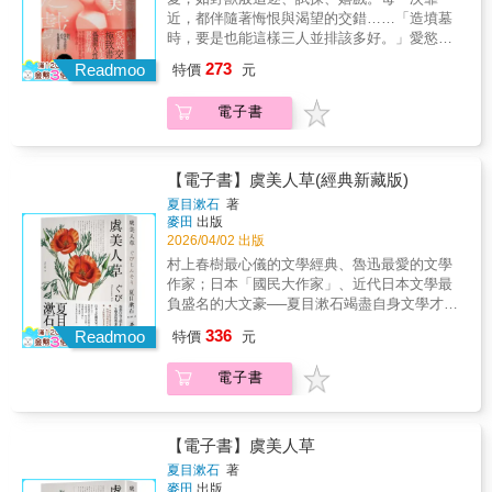
字，道出每個人心底最隱祕的孤寂《離人》精
近，都伴隨著悔恨與渴望的交錯……「造墳墓
的高潔，中年的房子追求喪夫後的健全家庭，
選太宰治的經典散文與文學作品中的精華語
時，要是也能這樣三人並排該多好。」愛慾交
漂泊的龍二追求溫度與愛的歸屬。面對現實世
錄，有很多他對世間最誠實的發言，與不留一
錯的極致書寫，三島由紀夫探究孤獨與人性暗
界的殘酷，每個人都各自追尋著自己的榮光，
273
點退路的自剖。從人生、愛情、人性到孤獨
Readmoo
特價
元
面的異色經典★ 傳說中的經典重磅回歸！日本
正是三島美學精神最具魔性的魅力所在。為了
——在每一段文字之中，都能看見太宰對這世
文學翻譯名家劉子倩傾力重現原典，細膩再現
榮光，你我又願意做到什麼地步呢？寄託於他
間最真摯的凝視。全書共分四部： ※人生戀文
電子書
三島冷冽、精準的語言魅力★ 三島由紀夫最危
人的幻想終會幻滅，純真和殘酷是同一件事
──生活就是作品；作家，就該寫羅曼史集結太
險的三人關係小說！刻畫人性深層的慾望與依
情。在三島的世界裡，青春並不純潔。它只是
宰治發表於報章雜誌的多篇隨筆散文，內容囊
存──愛的依附、嫉妒與吞噬，直視親密關係中
最接近絕對的時刻。
括人生哲學、生活感想，與文學見解。從這些
理性與感性的極致拉扯★ 震撼感官！直探情感
【電子書】虞美人草(經典新藏版)
散文可進一步認識太宰治──相對於絕望、頹
與道德邊界的禁忌書寫，步步逼近曖昧危險的
夏目漱石
著
廢、墮落之外──理想、善良、費盡心力，試圖
灰色地帶當愛是一場獸之戲，靠近，便意味著
麥田
出版
扭轉命運的另一面。 ※津輕通信──雜草叢生的
吞噬……青年幸二介入逸平與優子的失衡婚
2026/04/02 出版
廢園，我並不討厭寫於1946年。太宰治東京家
姻，因襲擊逸平而入獄；出獄後，三人避居孤
村上春樹最心儀的文學經典、魯迅最愛的文學
被炸毀，舉家遷移妻子位於甲府市的老家，而
立的漁港。在看似平靜的日常中，慾望、嫉妒
作家；日本「國民大作家」、近代日本文學最
娘家隨即也因燒夷彈付之一炬。二度受災，迫
與依附悄然滋長，關係逐漸扭曲、糾纏難解。
負盛名的大文豪──夏目漱石竭盡自身文學才
不得已帶著妻兒回青森縣津輕老家，投靠大
最終，構築出一個通往毀滅的「愛之共同體」
氣、一生懸命的專業作家處女作【本書特色】
哥。〈津輕通信〉即描述那段期間，太宰治寄
336
……悔悟，使慾望更甜美；依存，使孤獨更深
Readmoo
特價
元
★一部考驗作者寫作技巧和耐力的轉型作品，
人籬下的心情，和與故鄉舊識種種格格不入的
刻。本書於1961年發表，為三島由紀夫後期創
一本挑戰譯者專業的經典文學。★日本文化觀
無奈。 ※如是我聞──誰罵我我就罵誰，這場筆
作極具張力的長篇之一。以「三人關係」為核
電子書
察家——茂呂美耶，傾注心力，挑戰翻譯高難
戰我奉陪到底發表於1948年《新潮》，是太宰
心結構，描繪愛、性與矛盾糾纏的微妙關係，
度駢麗文體，完整導讀、精采註釋。★理解夏
治向文壇大老正面宣戰之昭告文。他一反過往
逼視愛慾與依存交錯下的人性極限，刻劃出曖
目潄石創作文風與日本風情的重要作品。【內
「氣弱」筆調，以近乎決裂的姿態直言：「誰
昧又混濁的人性風景……一個不幸的絕望女
容簡介】我首次理解夏目漱石寫這部小說時的
罵我我就罵誰，這場筆戰我奉陪到底。」內容
【電子書】虞美人草
人。一個任性冷酷的丈夫。一個血氣方剛心懷
精神壓力和幹勁。他確實如他在辭職前一年寫
辛辣鋒利，刊出即震驚文壇。〈如是我聞〉共
夏目漱石
著
同情的青年。 ——至此，悲劇已然開始……
給友人的信中所說那般，是秉著「如不顧性命
計四回，最終回在其死後刊出。 ※人生絮語──
麥田
出版