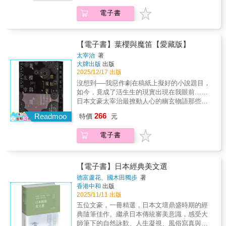
二十一歲時，在銀座咖啡館認識一名有夫之
點，只要能有一小時或兩小時的快樂就好。用
旦（中國）」、「本朝（日本）」三界為構成
婦，同居三天後，他倆吞下安眠藥，在鎌倉投
電子書
這種心態面對丈夫後，家裡也不時出現笑
軸，蒐羅千餘篇短篇故事，交織出從神話、佛
水自殺。結果太宰治獲救，年僅十八歲的女方
聲……《維榮之妻》收錄太宰治十一篇作品，
教譚到世俗逸話的廣闊世界，不僅深深影響了
死亡。太宰治因而被控「幫助自殺罪」，後雖
其中晚期代表作〈維榮之妻〉更曾翻拍成電
後世的通俗文學，也是了解當時日本佛教思想
不起訴，但他基於對讓女人投海自殺的罪惡意
影，並榮獲第三十三屆蒙特婁世界電影節的最
的珍貴典籍，在日本的物語文學中占據至為重
【電子書】葉櫻與魔笛【愛藏版】
識，寫作〈小丑之花〉。如果《人間失格》是
佳導演獎。〈維榮之妻〉篇名中的維榮，指法
要的地位。本集作者不詳，或為僧侶文人，亦
太宰治
著
在地獄起舞的樂章，那麼〈小丑之花〉便是靈
國中世紀的抒情詩人法蘭索瓦．維榮，其一生
可能是群體之作。然而正因無名，更能映照出
大牌出版
出版
魂墜落前的暖暖淺笑。 ＜小丑之花＞是一
放蕩不羈，終遭放逐，正如〈維榮之妻〉的詩
時代的眾聲。從佛教的因果報應、輪迴無常，
2025/12/17 出版
篇相當獨特的私小說作品，太宰治以他身為作
人丈夫大谷的形象。或許太宰為了強調生命中
到人間的貪嗔愛欲、愚昧機智，以近乎口語、
沒想到──我惡作劇在稿紙上擬好的小說題目，
者的視角，剖析了未來那部將被推向日本文壇
的荒唐，抑或是投射自己的墮落，而以「維
流傳於街頭巷尾與貴族廟堂之聲，傳遞古老故
如今，竟成了活生生的現實出現在我眼前……
巔峰之作《人間失格》裡面看似消極頽廢，實
榮」為名，以女性為視角，用妻子的剛毅堅忍
事的氣息，描寫出末法時代的人間樣貌。在這
日本文豪太宰治最撩動人心的幽玄物語那些
際上卻在絕境中求活的主角大庭葉藏的心路歷
對照丈夫的懦弱無賴，創作了這篇夫妻性格具
些故事裡，有人夢見佛身放光、被鬼魅引誘入
「日常的異常」──你也看見了嗎？★ 名作斷版
程，又狡猾地悄悄偷渡了許多關於寫作的祕
266
強烈對比的作品。 太宰以敏感纖細的
Readmoo
夜，有愚僧獲得開悟，也有武士與商賈為財欲
特價
元
再現！全新裝幀「愛藏版」即刻典藏★ 什麼！
密。這部作品，文體特殊，除主角外，作者也
文字，刻畫出「無賴」和「懦弱」對抗的心理
爭鬥不休。宗教與俗世、神祕與人情並存，構
那個左手托著腮，嘴裡叨念著「人間失格」的
出場批判或說明，並將自我丑角化以述挫折之
矛盾，創造出令人著迷的頹廢世界。以多種形
成了一道道獨特的平安末世風景。後世的《宇
電子書
太宰治也會寫怪談？想見的人、意欲蔓延的念
悲，分裂的自我，在絕望的自我否定與自嘲式
式描述與探索了親愛與背離、懦弱與責任、不
治拾遺物語》、《徒然草》等皆可見其餘影；
想、來不及傳達的心意……「世上還是會有無
的自我肯定中輪番登場，顯現太宰在自負與自
堪與諒解，以無可奈何的自嘲與戲謔來面對社
而小泉八雲的改編，以至於芥川龍之介以此為
人看見的事實存在，把那樣的事實寫出來，才
責中撕裂的心情。 本書收錄太宰治前期作
會的苛烈。 全書共分三輯：〈羈絆〉、
藍本所作〈羅生門〉、〈鼻〉、〈芋粥〉等名
是我身為作者的價值。」──太宰治時而邪氣，
品，包含第一屆芥川賞決選作品〈逆行〉；太
【電子書】日本經典美文選
〈狡黠〉、〈悵惘〉，作品尤聚焦於「愛情」
篇，更發揚其文學價值，吸引谷崎潤一郎、室
時而幽美莫名，往你心底滲去更勝〈怪談〉的
宰治鎌倉自縊未遂後發表的＜狂言之神＞；以
德富蘆花、國木田獨步
著
與「親情」的描寫，看見太宰治從千瘡百孔的
生犀星、堀辰雄等一眾同時期作家爭相仿效。
奇思妙想！ 《夜櫻與魔笛》共收錄19篇太
虛構的信，用他者角度強烈批判自我的＜虛構
香港中和
出版
現實中，放蕩不羈的背後匯聚情感的執著與落
宰治的奇談傑作，他以充滿懸念的創作手法，
之春＞等。其中＜小丑之花＞、＜狂言之神
2025/11/11 出版
空。 輯一 ▍羈絆一年三百六十五天，完全
書寫出令人驚嘆的「合理的不合理」及「日常
＞、＜虛構之春＞曾以華、神、春三部曲「虛
五位文豪，一冊精選，日本文壇鼎盛時期的經
無憂無慮的日子只要有一天，不，半天就好，
的異常」。 這些神祕淒美、迷離恍惚的敘
構的徬徨」發表。在虛實之間，時而細膩表現
典隨筆佳作。繼承日本傳統審美意識，感受大
就算幸福的人了。 在〈維榮之妻〉、〈阿
事，正緩緩撩撥著每個人內心所住的陰鬼，也
角色情感，時而浮現太宰自我的影子，彷彿低
師筆下的自然詠歎、人生凝視、風俗寫真與靈
三〉、〈櫻桃〉中，女性溫順典雅，逆來順