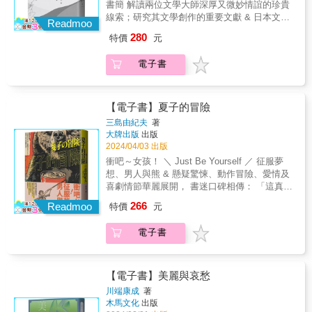
細膩情感 & 〈女生徒〉 「我們為何就不能自我
書簡 解讀兩位文學大師深厚又微妙情誼的珍貴
人的經驗。 & 在書中，「我」大膽審視了自身
彰顯人性的機微──「人性的，過於人性的東
滿足，一生只愛自己呢？」 ──面對人世的矛盾
線索；研究其文學創作的重要文獻 & 日本文學
的青春期性心理、性倒錯意識的醞釀、懷疑與
Readmoo
西，大抵上都帶有動物的性質。」 而芥川在遺
與徬徨，青春少女該如何看待世界？ & 〈燈
史上最有名的一對師徒，因諾貝爾獎而失和？
發展，與其散發著殉道式光輝的死亡想像。從
作〈致舊友手記〉中，真實剖析內在的恍惚不
280
特價
元
籠〉 「我們的幸福，到頭來，不過是這樣換個
三島由紀夫的自殺行動，早有預兆？！ 一本了
童年時期，無論是身著深藍色緊身褲的挑糞
安──「『為求生存而苟活』實在是人的悲哀，
房間的燈泡罷了。」 ──一時的邪念，能否定掉
解作家生活的第一手資料，看見更立體、真實
人、身上充滿汗水味的士兵、童話故事裡被殺
若能滿足於永久的沉睡，對我們來說又何嘗不
電子書
她為愛與信念的犧牲和執著嗎？ & 〈蟋蟀〉
的川端康成與三島由紀夫 & ★獨家收錄：川端
的王子，在在喚起「我」官能的慾望。到了戰
是種和平與幸福。」 &
「在這世上，想必你才是對的，我是錯誤的，
家族後人與「三島由紀夫全集」主編精采對談
時，「我」抱著嘗試戀愛的心態接近異性園
但我到底是在哪犯了什麼樣的錯，我怎麼想都
★ & 通信之初，一位是亟欲證明自己的青澀文
子，卻對她沒有性的慾望，文中深刻展現了對
想不透。」 ──兩顆心究竟何以從相知相惜轉為
學青年，一位是樂於提攜後進的文壇前輩。成
【電子書】夏子的冒險
愛的本質的爭辯，以及試圖隱藏自身脆弱所經
陌生背離？ & 〈千代女〉 「儘管受到如此讚
為文壇「同事」之後，閒聊業內八卦逸事，惺
歷的掙扎&hellip;&hellip; & 當別人以為我在演
三島由紀夫
著
美，可我知道自己根本沒那個價值。」 ──自從
惺相惜；寫作上彼此切搓指教，心靈契合；關
大牌出版
出版
戲， 卻是我想回歸真實本質的表現； 而別人眼
她的文章得獎後，親友們開始自私地為她計畫
心對方的健康，雙方家人友好&hellip;&hellip;
2024/04/03 出版
中看似自然的我， 其實才是我在演戲。 & 《假
人生，無盡的生活風暴將如何拉扯她的未來？
然而，在川端康成獲得諾貝爾文學獎後，從不
面的告白》為三島由紀夫的成名作，該書出版
衝吧～女孩！ ＼ Just Be Yourself ／ 征服夢
& 輯二「殘缺」： 涵括愛情、理想、人生遭遇
掩飾得獎野心的三島漸漸與川端疏遠，但在自
後，即轟動日本文壇、廣受評論家好評，三島
想、男人與熊 & 懸疑驚悚、動作冒險、愛情及
等生命經驗，從千瘡百孔中提煉人生的美好與
決前一年，三島終於吐露真心，把家人託付給
自此躍升為令人矚目的文壇新星。書中對於愛
喜劇情節華麗展開， 書迷口碑相傳： 「這真的
哀愁 & 〈姥捨〉 「光靠自己一個人的幸福活不
老師。 & 「晚生真正恐懼的並非死亡，而是死
與性慾；美與死亡；肉體崇拜與鮮血；病態軟
是寫出《金閣寺》的那個三島由紀夫寫的
下去。」 ──溫婉順從的妻子與自厭自棄的丈夫
266
後家族的名譽&hellip;&hellip; 能替晚生守護家
Readmoo
特價
元
弱與陽剛的極致臨摹，不僅描繪了三島心中的
嗎？」 & ★ 同名電影、廣播劇等影視作品旋風
相偕殉情，在殉情過程中，又暴露出何種傷痕
人者，僅有川端先生一人&hellip;&hellip;」 &
浪漫美學源頭，展現存在於三島性格中的衝突
式改編 ★ 村上春樹《尋羊冒險記》創作原型 &
累累的過往？ & 〈時髦童子〉 「儘管如此窮途
「關於文學與死亡，一般看到的其實都是已完
電子書
與矛盾，也貫穿了三島文學的創作始終。《假
比起按照「從此幸福快樂」的劇本走， 你是否
潦倒，一旦進入浪漫世界，他的時髦本能就會
成品，自殺在日本傳統中甚至接近一種完成。
面的告白》不僅是他最重要的自白，也是其美
更想找到那個 能讓自己賭上一切的東西？ & 青
倏然抬頭，令他乾瘦貧瘠的胸膛興奮不已。」
但本書《川端康成・三島由紀夫往復書簡》讓
學核心，更揭開二十世紀文學史的新篇章。 &
春正盛的美少女夏子， 對圍繞在身邊的男人們
──一個視瀟灑外表與典雅為「生命信仰」的
讀者有機會接觸『過程』，一部作品從靈感啟
總是看不上眼。 & 「唉，男人這種生物， 開口
【電子書】美麗與哀愁
人，該如何面對窮困潦倒、只著褪色舊衣的處
發到完成出版的過程，一個初出茅廬的文藝青
閉口總是在抱怨時代糟糕、社會糟糕， 卻沒發
川端康成
著
境？ & 〈水仙〉 「沒有虛飾也沒有客套，一個
年邁向偉大作家的過程，還有那終究最讓人好
現最糟糕的，其實是眼中毫無熱情的自己！」
木馬文化
出版
人自尊自傲地活著。這樣的生活方式，我覺得
奇的，在自衛隊基地公開自殺的精神變化過
& 百無聊賴的她， 因此做出「與其甘於平凡，