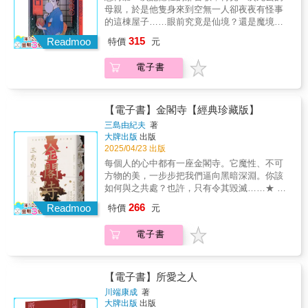
起傾聽手毬之歌，跟著歌聲踏入泉鏡花筆下如
道】 本輯收錄了多篇充滿異國、神話色彩
母親， 於是他隻身來到空無一人卻夜夜有怪事
庭幸福，卻使人懊惱地潸然落淚？ 〈老海
迷宮般的魔異世界，一窺究竟。 ──元智大學應
的短篇傑作，充分彰顯太宰治的生命情識。如
的這棟屋子…… 眼前究竟是仙境？還是魔境？
德堡〉以舊地重遊的今昔對照，突出主角心中
用外語學系副教授｜廖秀娟 行腳諸國的法師正
〈女尼〉中，女尼人偶化作真人現身，向主角
繁體中文首度出版 芥川龍之介讚譽古今獨步的
的惆悵寂寞──「無論走到哪裡，都沒有往昔的
315
在海邊茶店歇腳，店主婆婆奉上熱茶，突然娓
Readmoo
講述充滿寓意的童話故事，一方面卻又注重形
特價
元
文學宗師．文豪泉鏡花經典名作 元智大學應用
氛圍了。並非三島褪色了，或許是我的心乾涸
娓道來這一帶的傳說故事──就在前方的海邊，
象與追求物欲審美；〈清貧譚〉、〈竹青〉，
外語學系副教授 廖秀娟──專文導讀 繪師安品
老化了。」 〈哥哥們〉細膩描寫兄弟情
有聞名遐邇的「產子石」，據說撿拾回家加以
則是改寫自《聊齋誌異》，太宰治精湛的敘寫
電子書
anpin──擔綱封面 完整收錄大師生平年表 蜷川幸
誼，及失去親人的哀痛。
供拜，很快就能求得子嗣。店主接著繼續說著
功力，使當中的角色更富立體感與靈性，不再
雄、寺山修司、山本タカト等日本鬼才都爭相
一個又一個的鄉里故事：總以圓扇遮臉的神祕
只是空洞的象徵符號。【輯四：奇想】 本
重新詮釋的夢幻名作 古典日語直譯 重現鏡花美
女子為何致使偶遇的村夫發狂？已無人居的別
輯收錄的短文，映照出太宰對怪談異聞的濃厚
學 大師親自題字的「草迷宮」石碑仍矗立於日
【電子書】金閣寺【經典珍藏版】
墅竟先後出現家庭悲劇造成的五具屍體……法
興致。以第一人稱「我」為視角，太宰用奇異
本神奈川海邊 專文解說 敘事者從此岸之人到彼
三島由紀夫
著
師決定夜宿荒宅，為亡魂祝禱。在屋子裡，法
的眼光詮釋最普通的事物，如〈哀蚊〉描述著
岸之魔，隨著敘事者的移轉，讀者一步步被引
大牌出版
出版
師遇見尋找兒時記憶的青年，為了再聽一次孩
昏暗房間的蚊帳上隱約浮現鬼魂的模樣；〈磷
領踏入魔境，陷入光怪鬼魅的迷宮之中。錯綜
2025/04/23 出版
提時代印象裡的一首歌曲，青年決定住進斷瓦
光〉中探問夢境與現實的分野；〈玩具〉裡深
複雜的怪事，聲音雜沓交錯的敘事……不妨一
每個人的心中都有一座金閣寺。它魔性、不可
殘垣，忍受每個晚上奇怪的聲響和動靜，只因
刻描摹太宰記憶中的不捨與執念……各篇皆淋
起傾聽手毬之歌，跟著歌聲踏入泉鏡花筆下如
方物的美，一步步把我們逼向黑暗深淵。你該
他渴望在夢中遇見死去的母親，再聽一次那首
漓盡致地傳達出太宰的內心意識與創作基調。
迷宮般的魔異世界，一窺究竟。 ──元智大學應
如何與之共處？也許，只有令其毀滅……★ 諾
母親曾經為他溫柔輕唱的曲子…… 本書問世逾
用外語學系副教授｜廖秀娟 行腳諸國的法師正
貝爾文學獎提名，三島由紀夫樹立西方文壇聲
百年，譯為英、義、西等多國語言全球流傳。
266
在海邊茶店歇腳，店主婆婆奉上熱茶，突然娓
Readmoo
特價
元
譽的最高傑作★ 讀者好評不斷的譯本！日本文
一個又一個奇譚層層套疊，打亂時間與空間的
娓道來這一帶的傳說故事──就在前方的海邊，
學翻譯名家劉子倩傾力重現原典，以洗鍊幽微
尺標，架構成一座生者無法安眠、亡者不能入
有聞名遐邇的「產子石」，據說撿拾回家加以
電子書
的文字，帶你窺見細膩、瑰麗且乖張的三島式
滅的迷宮，可謂進入泉鏡花獨特幻想世界的最
供拜，很快就能求得子嗣。店主接著繼續說著
語言之美★ 書封以「侵蝕心中美麗信仰」為裝
佳入門作。本書劃時代的藝術成就風靡各界，
一個又一個的鄉里故事：總以圓扇遮臉的神祕
幀概念，於烈焰燃燒的意象中輔以燙金文字點
曾獲名導寺山修司、蜷川幸雄改編為同名電影
女子為何致使偶遇的村夫發狂？已無人居的別
綴，極具收藏價值★ 何謂美與惡？孤獨與永
與舞台劇，耽美畫家山本タカト更曾懷抱敬意
【電子書】所愛之人
墅竟先後出現家庭悲劇造成的五具屍體……法
恆？毀滅與重生？建築師、文學迷、哲學家、
創作同名畫集，堪稱日本各界大師一致景仰之
川端康成
著
師決定夜宿荒宅，為亡魂祝禱。在屋子裡，法
創作者與文化旅人都需要的一本常備書「逢佛
崇高名作。 怪談×幻想×經典 麥田全新日文書
大牌出版
出版
師遇見尋找兒時記憶的青年，為了再聽一次孩