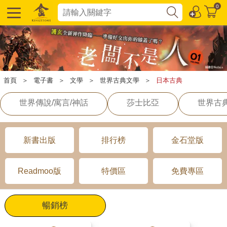
0
首頁
＞
電子書
＞
文學
＞
世界古典文學
＞
日本古典
世界傳說/寓言/神話
莎士比亞
世界古
新書出版
排行榜
金石堂版
Readmoo版
特價區
免費專區
暢銷榜