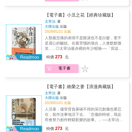
狗屁主義，都不會讓世界變得更好，我們不如
篇台語文捌發表佇數種台語文雜誌頂面；一九
「震旦」（中國）為舞台的故事，透過蔡嘉琪
自己興起一個「日本虛無派」吧？瞭解太宰──
九九年榮獲臺灣省八八年鄉土語文競賽閩南語
教授精心的譯注與深度導讀，帶領讀者重返平
溫柔、煦暖，又悲觀、脆弱的太宰。一封封寫
教師組音字項第一名；二〇〇〇年曾擔任全省
安時代，一窺當時的日本文士以中國為鏡，欲
【電子書】小丑之花【經典珍藏版】
就寄出的信帖，見其在困頓生活與健康長久堪
性閩南語競賽的評判佮各地母語教師研習營講
重新理解佛法與王法秩序的嘗試。【第六、七
慮的折磨下，展現溫存於創作世界裡卑微的自
太宰治
著
師。
卷】佛法東漸的靈驗圖譜： 描繪佛法從天竺傳
大牌出版
出版
由，同時擁抱世界的一片漆黑與文學之光。太
入震旦，經由僧侶與信徒的靈驗事蹟，展現日
2026/01/21 出版
宰治性格起伏，度日束縛，書信裡被縱觀透
本人對「因果報應」與「菩薩慈悲」的早期理
徹，從首部作《晚年》至卒年寫就的《人間失
人類最悲痛的表情不是眼淚也不是白髮，更不
解。【第九卷】儒佛交織的孝道倫理： 在「孝
格》，其間忙裡忙外的庸碌；此集彷若敲碎文
是眉心的皺紋。在最苦惱的場合，人會默默微
行」與「冥界審判」的故事中，看儒家倫理如
學家的華美鏡表，一覽既深且廣又百般為難的
笑......◎太宰治最赤裸的年少呢喃──「寫這篇
何與佛教因果觀完美融合，構建出獨特的東亞
日常：身為作家對出版社的庶務，身而為人對
小說的同時，我很想拯救葉藏。」 ＜小丑
273
道德圖景。【第十卷】重塑帝王與賢者的史
Readmoo
特價
元
家庭與人際關係的俗事……人的一體多面在個
之花＞是太宰治前期作品，主角大庭葉藏與
詩： 從秦始皇到王昭君，歷史人物在文中被賦
別對象的去信中盡顯無疑，對恩師、文友、親
《人間失格》主角同名，描寫的是葉藏自殺殉
予了道德象徵。這是日本文學史上首次以中國
電子書
人或祕戀，他一貫用字懇切坦白、愛恨確鑿，
情後進療養院的事，但不同於後期作品《人間
史為題的紀傳體敘事，體現了對「以德立國」
信中更多是與生活纏鬥，心煩其財務、病症、
失格》中的葉藏自卑、怯懦、頹廢，＜小丑之
思想的嚮往。林水福（作家、翻譯家）陳明姿
崇高的文學意念與當下文壇的格格不入，更甚
花＞的葉藏，年輕、衝動又驕傲。他有少年的
（臺灣大學名譽教授）──專文推薦 楊錦昌（輔
者為埋藏光陰暗層的巨量愁緒。太宰治對文學
朝氣，亦透露青春的迷惘，幽幽閃爍著那時尚
【電子書】維榮之妻【浪漫典藏版】
仁大學日本語文學系教授）鄭家瑜（政治大學
本質的深度索求，成為內燃自毀的根源，每一
未徹底堅定的希盼與絕望，而過了此處便是悲
太宰治
著
日本語文學系教授）──好評推薦本書特色：學
書信都像隱喻各異的求援，無聲、無明，甚又
傷之城……「如果不借用他人之口，連一言半
大牌出版
出版
術與閱讀並重： 臺灣首次完整譯注，保留原文
暗藏不願被理解的情緒矛盾。
句也無法談論自己。」──太宰治做作的言詞之
2026/01/21 出版
韻味，搭配豐富註釋，兼具研究深度與文學可
中，有時也能讓人感到驚人誠實的意味。正因
人活著，儘管背負著碰不得的深沉創傷也要忍
讀性。跨文化視角： 透過「他者中國」的視
是不經意間說出的話，才帶有真實的味道。葉
住，裝作沒事地活下去。「悲傷的時候，我反
角，觀察中國文化如何形塑日本人的宗教觀與
藏現在，雖嘀咕一切云云，但這或許才是他不
而會努力創作輕鬆歡樂的故事。」──太宰治幸
歷史觀。關於《今昔物語集》：成書於十二世
留神吐露的真心話。被細細研磨過的自尊心。
福的預感大多落空，不祥的預感卻悉數應驗。
紀初，為日本最古老、規模最龐大的民間故事
273
哪怕再小的微風都會隨之戰慄。 太宰治
Readmoo
特價
元
即使稍微也好，即便暫時也罷，我想過得輕鬆
集。共三十一卷，以「天竺（印度）」、「震