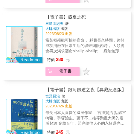
題。」──花村萬月 & 〈憂國〉以真實歷史為藍
果，後來牠發現自己一身白毛竟成了一身黑
本，為三島文學中探討「愛慾」與「死亡」的
毛，從「小白」變成「小黑」了&hellip;&hellip;
代表作。其熾烈展現了三島二元對立的藝術
&
觀，及從中迸發的壯烈與哀豔之美。三島以細
【電子書】盛夏之死
緻的筆調呈現新婚夫妻純粹的性愛歡愉，以寫
三島由紀夫
著
實手法描述切腹的過程與肉體產生的變化，絢
大牌出版
出版
爛、華麗地展現三島式的暴烈美學。 & 「中尉
2023/08/23 出版
目光所見之處，嘴唇便忠實地跟去描摹。高高
當某種殘酷可怕的宿命， 耗費長久時間，終於
起伏的乳房，擁有宛如山櫻花花蕾般的乳頭，
成功消融在日常生活的瑣碎網眼內時， 人類將
被中尉含進嘴裡就硬了。胸脯兩側優雅落下的
會再次渴求宿命&hellip;&hellip; 「宛如無形的
手臂線條極美，那種渾圓順著手臂到手腕逐漸
電流般衝擊讀者心扉！」 11種失序美學的終極
280
變細越發巧緻，而更前端，是婚禮當天握著扇
Readmoo
特價
元
書寫， 回溯三島由紀夫文學技藝與創作脈絡的
子的纖細手指。每根手指，在中尉的唇前，含
必讀之作 本書收錄11部由三島由紀夫親自集選
羞帶怯地躲在每根手指的陰影中
電子書
的中短篇小說， 其中包括──── ✦〈香菸〉：
&hellip;&hellip;」 & 「中尉想，這就是切腹
受川端康成激賞推薦，使三島以新人之姿刊登
嗎？那是一團混亂的感覺，猶如天塌落在頭
在《人間》雜誌上的出道之作。 ✦〈春子〉：
上，世界翻覆，切腹之前看起來那麼堅定的意
貫徹官能主義的傑作，亦是當代女同性戀小說
【電子書】銀河鐵道之夜【典藏紀念版】
志與勇氣，如今彷彿變成一根細小的鐵絲，令
的先驅。 ✦〈翼〉：以寓言形式，描述不得不
宮澤賢治
著
人萌生一種必須緊抓著那個不放的不安。拳頭
在戰時與戰後苟活的青年悲痛。 ✦〈煙火〉：
大牌出版
出版
變得濕滑。一看之下，白布與拳頭都已染血。
運用極簡的恐怖小說技巧，臨摹絢爛花火背
2023/07/26 出版
丁字褲也已染成通紅。在如此劇烈的痛苦中，
後，當權者蒼白無力的面孔。 ✦〈離宮之
最受日本人喜愛的國民作家──宮澤賢治 點燃宮
可見的依然可見，存在的依然存在，真是不可
松〉、〈猜字謎〉：以「數理」元素醞釀的精
崎駿、手塚治虫、藤子不二雄等動畫大師的靈
思議。」 & 三島相當喜愛這部作品，甚至在一
彩技術實驗。 ✦〈雨中噴泉〉：摻雜殘酷、惡
感起源 穿越百年，照亮徬徨人心的永恆曙光
九六五年將〈憂國〉拍成影片，從道具到分鏡
俗與詩意的可愛篇章。 以及備受讀者及評論家
──譽為東方版小王子的經典鉅作── & 小火車
一手包辦，自編自導自演，充分展示三島所追
245
讚譽的──── ✦〈盛夏之死〉：根據一起發生
Readmoo
特價
元