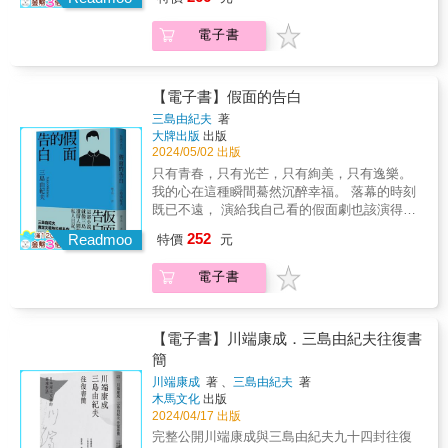
語！ & 不朽的青春旗手太宰治， 獻給每一顆迷
惑單純的悠一與自己訂下「鏡子的契約」，使
同凝視著美麗結晶慢慢形成的過程，是一段極
毫無矛盾地生活著。 & 全書共分三輯： & ※百
惘、纖細又無畏的少年少女心── 我們的痛苦，
其周旋在自己的復仇計畫及男色生活之間──男
其寧靜而深沉的時光&hellip;&hellip;色彩、氣
態──我是在想這些煙火，我們的生命不也像煙
電子書
其實誰也不知道。 等將來長大了，或許可以坦
人們想佔有悠一，女人們也想成為他的情人，
味、形狀以及生活中所有困難都毫無保留地承
火一般絢麗而短暫。 & 〈舞會〉漫溢著青春流
然追憶我們此刻的痛苦寂寞，說聲「真可
俊輔年輕時的夢想正一步步地實現
受著。看到他們令人心碎的姿態，忍不住湧出
逝的傷感，為呈現日本文明開化期的代表作；
笑」， 但是，在我們長大之前的這段漫長的討
&hellip;&hellip; & 正如小說所言： & 「造物主
淚水。 & ◎作者在處理死亡這個主題時不會太
〈戲作三昧〉可視為芥川追索藝術至上主義的
厭時期，到底該怎麼生活？ 沒有人告訴我。 &
的惡意，就是在同一個年齡無法同時邂逅完全
【電子書】假面的告白
過沈重，也不讓人感到悲傷痛苦。沒有幽默元
代表作； 〈小白〉、〈火神阿耆尼〉、〈菸草
《女生徒》收錄太宰治於一九三八年至一九四
的精神與完全的青春肉體，雖然總在青春的芬
素，卻能給人希望和勇氣去面對生活。 & ◎最
三島由紀夫
著
與魔鬼〉以奇幻神祕的情節，意趣盎然地鋪排
八年完成的作品，共十二篇。作品幅度跨越太
芳肉體藏著不成熟的精神，不過倒也無需慨
愛的父親只剩下一年性命。兩姊妹討論如何不
大牌出版
出版
出對人性「是非」、「善惡」、「得失」，與
宰中期及晚期，意象多元：有頹廢內疚的沉痛
嘆。青春是精神的對立概念。不管精神多麼想
遺憾地度過和父親相處的時間。工作、家務、
2024/05/02 出版
宗教中「東方與西方」等「矛盾共存」現象 。
太宰，也有細膩感性的善良太宰──「我懵懂望
活下去，也只不過是在拙劣描摹青春肉體的精
照顧住院的父親，以及面對失去父親所帶來的
只有青春，只有光芒，只有絢美，只有逸樂。
& ※無常──生死事大。無常迅速。 & 芥川龍之
著花，心想，人其實也有優點啊。發現花朵之
妙輪廓。」 & │書封彩蛋│ 設計師Bianco Tsai
悲傷和恐懼，這些都讓人感到壓抑。然而，在
我的心在這種瞬間驀然沉醉幸福。 落幕的時刻
介大量漁獵中國古典文學與世界經典，其文學
美的，就是人，愛花惜花的也是人。」 & 嗅著
全新裝幀：「在象徵男性的紳士帽上，其實藏
文章中卻能感受到一種平靜。 &
既已不遠， 演給我自己看的假面劇也該演得更
之美在於「詩心與理智」。 取材自《今昔物語
百合的香味，儘管這樣獨自發呆， 也絕不會萌
著兩具交歡中的肉體，以及流淌慾望的舌頭，
賣力才對。 & 「這部小說，就像三島遺留人間
集》的〈偷盜〉，獲作家井汲清治高度讚賞：
252
生骯髒的念頭。 或許，我有點幸福過度。 女人
Readmoo
你看見了嗎？」 &
特價
元
的私人日記。」 ★三島由紀夫奠定文壇地位成
「給人以優雅的古典感。」取材自《平家物
的喜好，大概都是這麼不可理喻。 & 〈女生
名作★ & ★諾貝爾文學獎提名，形塑三島一生
語》的俊寬，則是以前往探視家僕之視角為被
徒〉為太宰晚年重要作品，榮獲第四屆北村透
電子書
創作基調的翹楚之作 ★本書濃厚的自傳體色
流放的主人翻案，使我們看見芥川對古典文學
谷文學賞，更受到川端康成等文學名家大力讚
彩，為研究三島文學觀、美學觀的重要依據 ★
的汲取與超越，精妙地「借古人之面，喻今人
賞。〈女生徒〉以少女獨白口吻，用寂寞的一
日本文學大師．川端康成盛讚：「1950年代的
之心」。 & ※人生──如此一來，我們也不可能
天，描繪青春的泥淖苦澀，書寫你我都曾感受
希望。」 ★資深日本文學翻譯名家劉子倩傾力
毫髮無傷地走出人生的競技場。 & 〈侏儒的
【電子書】川端康成．三島由紀夫往復書
到的心境轉折──對外表的在意與困惑；對人
重現原典，以精準的文辭，帶領讀者一窺三島
話〉為理解芥川人生觀的重要作品，其擅長警
簡
生、未來的迷惘；對親人的疏遠；對異性／同
華麗、詩意與細膩的語言之美 & 《假面的告
句格言，句句犀利，字字珠璣。作品中能理解
性的好奇；對世界的幻想，傳神勾勒出青春的
川端康成
著 、
三島由紀夫
著
白》出版於1949年，為三島的半自傳長篇小
芥川對家庭親情的壓力──「人生悲劇的第一
木馬文化
出版
愁悶、情懷與徬徨，讀來感觸十足。 & 本書精
說，更奠定其一生文學的創作基調。全書以第
幕，是從親子開始的。」 或追求自由，反對道
2024/04/17 出版
心收錄十二則短篇小說，共分三輯： & 輯一
一人稱，描述主人公從出生到青年期的成長告
德束縛的壓抑──「道德不過是權宜之計的別
「獨語」：以女性獨白體，深刻展現出女性的
完整公開川端康成與三島由紀夫九十四封往復
白，而書中所描繪的事件更大量取材自三島本
稱，類似『左側通行』之類的道路標誌。」 或