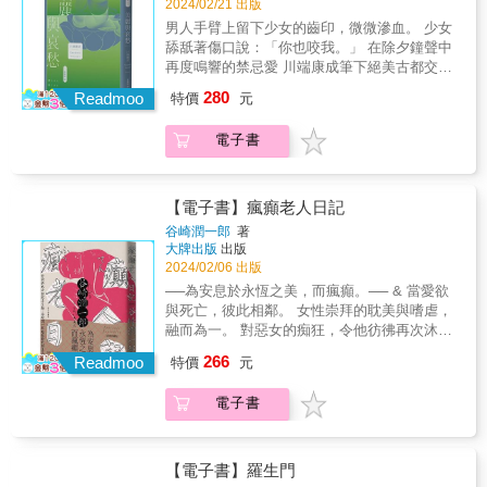
2024/02/21 出版
很好，然而我毫無辦法。」 ──冷漠高傲的靜子
程。」──張文薰 & 本書特色 1．了解及補足川
乾脆出發到與世隔絕的北海道修道院當修女」
男人手臂上留下少女的齒印，微微滲血。 少女
夫人，隱藏了什麼驚人祕密？「我」是讓夫人
端康成、三島由紀夫創作過程的珍貴資料。
的驚天宣言。 & 在這段橫跨1,000多公里的壯闊
舔舐著傷口說：「你也咬我。」 在除夕鐘聲中
步向毀滅的元凶嗎？ & 〈花燭〉 「人生的出
2．兩人的信生動反映出當時文壇的動向，以及
征途中， 車站偶遇的神祕青年、報社記者、荒
再度鳴響的禁忌愛 川端康成筆下絕美古都交織
發，總是充滿浪漫情懷。」 ──面對那若有似無
將日本文學介紹至海外的現況。 3．披露三島
野中的食人熊， 還有為了護衛自家寶貝女兒，
出的情欲與孤寂， 極致哀傷下展開的長篇名作
的愛的喜悅，「男爵」該如何面對？ & 輯三
由紀夫自決前心境變化的重要線索。 4．獨家
280
由母親、祖母及姑姑組成的「噗嚨共愚婦三人
Readmoo
特價
元
& & 「這部小說，讓我明瞭川端文學的許多祕
「嚮往」：生命總有痛楚與遺憾，然而，身繫
收錄川端後人與日本新潮社「三島由紀夫全
組」， 全都被勇敢做自己的夏子，耍得團團轉
密。」 &mdash;&mdash;三島由紀夫譽為最能
枷鎖還是要努力躍起 & 〈新樹之語〉 「別沮
集」主編精采對談〈令人敬畏的謀畫家‧三島由
&hellip;&hellip; & 隱藏在《金閣寺》、《假面
電子書
體現川端成熟創作功力的精髓之作 ★全新譯
喪，別失意，要自愛。」 ──落魄窩囊的作家，
紀夫──解讀靈魂的對話〉 &
的告白》、《豐饒之海》等名作光環之下， 鬼
本・紀念典藏版★ & 「妳願意和我一起聽除夕
多年後與乳兄弟重逢，這次重逢會對內心深感
才文豪三島由紀夫 讓讀者忍不住嘴角失守的超
鐘聲嗎？」 小說家大木年雄搭上前往京都的列
屈辱的他，帶來何種人生逆轉？ & 〈關於愛與
有戲大作！ & 《夏子的冒險》是三島由紀夫的
車，即將與昔日的情人上野音子在除夕夜重
美〉 「幸福，就算只是抱著一絲期待，畢竟還
【電子書】瘋癲老人日記
第七部長篇小說，內容描述一位外表純真無
逢。 & 二十多年前，女學生音子懷了已有家室
是幸福。」 ──浪漫的兄妹五人，個性各個鮮明
谷崎潤一郎
著
垢、內心卻對自己認定的事物，抱持異常熱情
的大木的孩子後不幸流產，而後自殺未遂搬至
有趣。某日，他們虛擬了一位「老博士」，為
大牌出版
出版
的女孩夏子，為了擺脫平凡的日常，不辭千里
京都，自此音信杳然。兩人分手後，大木以這
其造「小說接龍」。每個人說的故事，又暗示
2024/02/06 出版
地從東京前往北海道尋找自我的故事──對夏子
段戀情為主題寫成小說《十六、七歲的少
了各自怎樣的個性內涵？ & 〈黃金風景〉 「他
──為安息於永恆之美，而瘋癲。── & 當愛欲
來說，那些「做了就無法回頭」的事，才是最
女》，成了他長銷不輟的成名作。 & 歲月流
們的勝利，也為我明日的出發，帶來光明。」
與死亡，彼此相鄰。 女性崇拜的耽美與嗜虐，
美妙的冒險。 & 有別於三島由紀夫絢麗又細緻
逝，音子已是頗富名氣的日本畫畫家，大木得
出身富裕的少爺在落魄多年後，再度見到當年
融而為一。 對惡女的痴狂，令他彷彿再次沐浴
優美的寫作風格，《夏子的冒險》不但通篇充
知後興起與音子一起聽除夕鐘聲的念頭，卻在
不斷被自己欺負的女傭阿慶，此次相遇會對少
在希望之下&hellip;&hellip; ★〔每日藝術大
滿青春活潑的明亮氣息，它猶如電影敘事般的
266
上門拜訪時邂逅了音子年輕貌美的弟子，同時
爺產生何種心靈衝擊？ & 〈饗宴夫人〉 「對夫
Readmoo
特價
元
賞〕谷崎美學再創日本文學巔峰的經典之作！
場景轉換、鮮活的人物刻劃，以及冷不防直戳
也是她情人的慶子。 & 在京都的寒冬中，大木
人深不可測的溫柔體貼感到目瞪口呆的同時，
★ & 「谷崎潤一郎親手開拓了現代文壇一個不
笑點的熱鬧對白，都讓本書深受各個年齡層的
胸口燃燒著不倫之愛的回憶，感嘆自己曾踐踏
我彷彿也頭一次明白，人類這種生物，擁有迥
電子書
曾有人涉足的藝術領域。」&mdash;&mdash;
大眾喜愛，讀來爽快感十足。 & 夏子心中，獨
少女時代最純真的音子，卻彷如報應般錯過了
異於其他動物的某種高貴品行。」 ──夫人為何
永井荷風 & 「疼痛越發劇烈，也越發爽快
具魅力的「熱情家」究竟在哪裡？ 她能突破現
音子一生中最美的時刻。這時慶子察覺到音子
願意獨忍憔悴，賣力招待客人，背後究竟有何
&hellip;&hellip; 雖然痛卻很快樂，快樂無比，
實，找到理想中的真愛嗎？ 或者在找到答案之
仍愛著大木，內心因嫉妒而變得狂亂，決心勾
隱情？ &
遠比活著時更快樂， 再用力一點踩我，多踩我
前，她就被北國荒野中的食人熊做成「人類女
【電子書】羅生門
引大木與其子太一郎替音子復仇&hellip;&hellip;
幾下&hellip;&hellip; & 反正我不信神佛，毫無