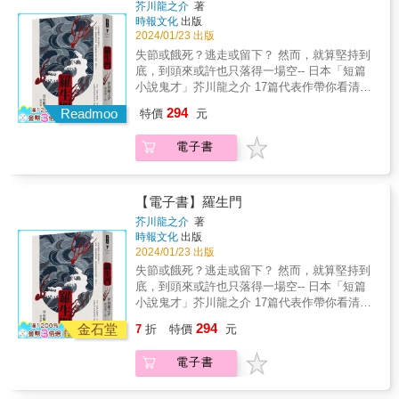
性」的罐頭吃掉了？ 跟著夏子踏上征途，只要
芥川龍之介
著
& 「春天的向晚時分，庭園蒙上淡藍色暮靄，
宗教信仰， 若說我心中有神明，那也只能是颯
一翻開本書，你就捨不得放下！ &
時報文化
出版
& 妳浮現在暮靄中，緩步走來&hellip;&hellip;」
子女神。」 & 單單只是與颯子相處，間接的快
2024/01/23 出版
& 曾經將男人喚作「小男孩」的十六歲少女，
感已足以令老人深深著迷。老人無法抗拒的想
失節或餓死？逃走或留下？ 然而，就算堅持到
而今以另一個妖媚的胴體緩緩走來。從畫筆間
滿足眼前這名女子的所有要求，甚至不惜得罪
底，到頭來或許也只落得一場空-- 日本「短篇
擴散開來的愛恨情欲，深深攪動著被因緣所束
妻子，豪擲三百萬圓買下奢華珠寶，只為了博
小說鬼才」芥川龍之介 17篇代表作帶你看清人
縛的五個人物的命運。 & &Dagger; & 《美麗
得佳人一笑，也許還能再次親吻她那充滿蠱惑
性的複雜與真實 & 芥川龍之介，日本短篇小說
與哀愁》於一九六一至六三年間在《婦人公
294
的小腿&hellip;&hellip;最後，他只要再完成最後
Readmoo
特價
元
鬼才，日本純文學至高獎項「芥川獎」以他的
論》上連載，川端透過一名女畫家年輕時的悲
一個心願就好了。 & 《瘋癲老人日記》是日本
名字命名。村上春樹將其與費茲傑羅相提並
戀，以優美的文字細膩描繪人生愛欲的絕望與
耽美派大師谷崎潤一郎晚年最成熟的傑作，也
電子書
論，就連太宰治也癡迷地在本子上反覆寫下他
物哀之美。從唯美的少女初戀、不倫與同性
是日本戀足美學的最高經典。以遲暮之年的老
的名字。他僅僅十一年的作家生涯，被史家譽
愛，作品中將幽深的人性心理與病態殘酷的情
人視角，透過日記描寫他對美艷的惡女媳婦的
為日本文學史上「最華麗的存在」。 芥川的小
感描寫得淋漓盡致，承繼日本古典文學傳統的
瘋狂迷戀，那荒誕而純粹的欲望，痛苦而折磨
說擅長捕捉相通於古人與近代人之間的人性閃
同時，也開啟文學與繪畫藝術的雙重探索，足
【電子書】羅生門
的興奮與快感，令他幾度在死亡與極樂間來回
光，行文圓融無礙，對人物的心理描寫細膩深
見作家晚年高超的敘事技巧及成熟的長篇小說
芥川龍之介
著
徘徊，死灰槁木的晚年再次充滿了喜悅。 &
刻，並且對各種文體都能掌握。本書精選人性
手法。 & 小說家的步伐一路巡遊京都、鎌倉、
時報文化
出版
「我對活下去毫無執著，但只要還活著，就不
糾葛的〈羅生門〉、觸動人心的〈橘子〉、眾
江之島、琵琶湖，作家藉由大木與音子伴隨古
2024/01/23 出版
可能不被異性吸引。」──谷崎潤一郎 & 谷崎潤
門人面臨大師即將故去的〈枯野抄〉、為教育
剎鐘響再次流向心中的愛憎，讓今昔時空相互
失節或餓死？逃走或留下？ 然而，就算堅持到
一郎在文學創作中追求耽美，肉體殘忍、痛切
盡心竭力的〈毛利老師〉、拚命贖罪的〈小
浸透，將美學意識融合在精采的敘事之中，一
底，到頭來或許也只落得一場空-- 日本「短篇
的快感和變態的官能慾望，作品時常出現「嗜
白〉等十七篇膾炙人口的芥川龍之介經典小
展江戶時代以降東西古都風情；其筆下一幕幕
小說鬼才」芥川龍之介 17篇代表作帶你看清人
虐」、「享虐」、「女體崇拜」、「戀物癖」
說。 & 讀芥川，讓我們得以稍稍忘卻無法言喻
邁向破滅之美的景致，更栩栩呈現出作家藏在
性的複雜與真實 & 芥川龍之介，日本短篇小說
等變態情慾。畢生追求欲望與感官之美的谷
294
的疲勞和倦怠，以及不可解的、低劣無聊的人
金石堂
內心深處的另一座古都。 & 專文推薦 & 吳佩珍
7
折
特價
元
鬼才，日本純文學至高獎項「芥川獎」以他的
崎，在晚年開創了老人文學的領域，在官能崇
生： & 〈羅生門〉 陰鬱的傍晚時分，一個被逐
（政治大學臺灣文學研究所教授兼所長）──系
名字命名。村上春樹將其與費茲傑羅相提並
拜上多加「生」與「死」的探索。 & 完成《瘋
出家門的下人來到荒廢的城門避雨，察覺到其
列導讀 沐羽（作家） & 「『就是希望您痛，我
電子書
論，就連太宰治也癡迷地在本子上反覆寫下他
癲老人日記》之時，谷崎與書中老人同為七十
上有動靜：原來是一名老嫗在偷拔死人的頭髮
才咬的。』這大抵就是《美麗與哀愁》的核心
的名字。他僅僅十一年的作家生涯，被史家譽
七歲，現實生活中同樣面臨病魔的折磨與對與
以圖利。下人原本上前制止，並痛斥其行為，
了，它咬向讀者，並不指向毀滅，而是情欲與
為日本文學史上「最華麗的存在」。 芥川的小