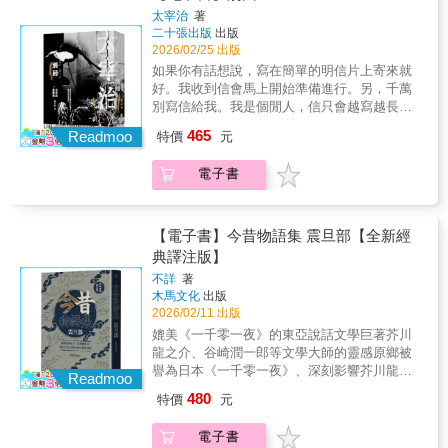
好仕途的未婚夫相比，她更願與一個雖然貧困
踏入不歸路，跋落去稀微的萬底深坑。太宰治
太宰治
著
卻擁有極高榮譽的詩人交往。她沉迷於詩人為
透過主角的經歷，對家己正剾倒削的氣口，消
二十張出版
出版
己傾倒的虛榮感之中。但是她並未料到這一切
敨久年來硩佇心肝頭的鬱卒，向望予人疼惜、
2026/02/25 出版
都是假象，早已有未婚妻的詩人只是考量更有
予人接受。有人講這是作者的半自傳作品，若
如果你有話想說，寫在簡單的明信片上寄來就
前途遠景。得知真相的藤尾難以接受，卻再也
親像欲共虛假的人世黜破，唱聲講：「做人，
好。我收到信會馬上開始準備進行。另，千萬
無法回頭……《虞美人草》是一部俳句連綴式
按怎才有夠格？」小說內的逐字逐句，攏是伊
別寫信給我。我是個閒人，信只會越寫越長。
的小說，行文絢爛多彩，奇思妙想屢屢湧現。
綿爛粒積的滾絞捙拚。主角恥笑家己的人生是
工作認真的你，用兩三句話回覆已經足夠。★
對景色、人物的抒情描述行文間，處處洋溢著
465
見笑代，煞予千千萬萬的讀者癮仙哥，為故事
Readmoo
特價
元
給青年創作者的跨時代留言！看盡文學家的好
作者過人的才華。是夏目漱石嘔心瀝血的獨特
的飄撇氣味來痴迷。共人類的本質看透透，點
學、窮忙、苦中取樂，憤懣不得志卻不喪志是
創作。
破人性之垃圾穢涗。人生的路，若失去做人的
電子書
求生之道與必要能力，真正的創作建立在現實
格；讀《人間失格》，用台文來贖罪。●【台文
生活裡，為稿紙費用煩惱、為家常開銷難
審定＝林東榮Lîm Tong-îng】日文經典文學的
堪……但在文學之前，太宰治是絕對忠誠的完
台文譯者，特別專心佇芥川龍之介的短篇小說
美實踐者。★太宰治於昭和七年（二十三歲）
【電子書】今昔物語集 震旦部【全新經
佮小泉八雲的怪談文學。譯作有《羅生門：芥
至昭和二十三年（卒年）的六百餘封通信，呈
典譯注版】
川龍之介短篇小說選Ｉ》（木馬文化）、臺灣
現其與恩師、文友、工作夥伴、戀人的去信文
前輩作家楊逵先生日文版作品〈鵝姊仔出
不詳
著
字所含藏之情緒起伏與精神狀態。各式書簡依
木馬文化
出版
嫁〉、〈水牛〉等（收錄佇前衛出版的《楊逵
時代順序排列，有些失去信封或郵戳，有幾通
2026/02/11 出版
經典台文有聲讀本：春光閘袂離》）。台文散
書信難以辨識寄件年月日，可見文獻修復工程
文創作發表佇《自由副刊》、《臺江臺語文
媲美《一千零一夜》的東亞說話文學巨著芥川
之難，成果即是藉此一筆一畫描繪出「太宰的
學》、《台文戰線》、《海翁台語文學》等。
龍之介、谷崎潤一郎等文學大師的靈感原鄉被
世界」：戮力創作、精神不安、為情所苦、困
獲二〇二五年「雲林縣文學獎」散文類優選。
譽為日本《一千零一夜》、深刻影響芥川龍之
於乏味日常……是為太宰迷與日本文學迷必讀
Readmoo
●【台文校對＝董育儒Táng Io̍k-jû】一九六四年
介、谷崎潤一郎等文學大師的古典巨作——
考據藏書。我會殺死任何嘲笑我們悲傷的人。
480
特價
元
生，嘉義縣中埔鄉人，輔仁大學語言學研究所
《今昔物語集》，不僅是日本文學的瑰寶，更
亂筆成信直接發出。只要人類只知道滿足自己
碩士。一九八四年開始台語研究，參加幾若擺
是東亞文化交流的見證。本次出版的「震旦
的慾望，不管是共產主義、自由主義還是什麼
電子書
的國際性閩南語研討會並有論文發表，有十外
部」第六卷至第十卷，收錄了一百八十二篇以