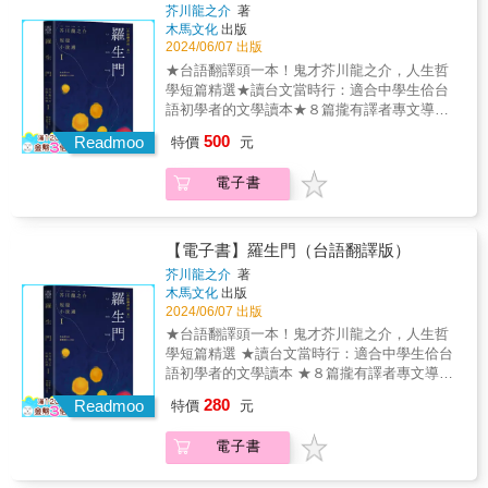
的生活封閉卻富足，對兩姊妹而言，爸爸是永
整頓社會秩序的重要力量。麻煩的是，為何邪
芥川龍之介
著
暖，卻也岌岌可危。 & 隨著季節更迭，爸爸的
遠支撐著自己的存在&mdash;&mdash;直到醫
惡的事物看起來總是那麼美麗呢？
木馬文化
出版
模樣也愈來愈陌生&mdash;&mdash;身體開始
生宣布，爸爸只剩下一年的壽命。不知名的腫
2024/06/07 出版
腫脹變形，臉上露出勉強的笑容，向她們道歉
瘤將在爸爸體內壯大，侵蝕著一家人安穩的日
★台語翻譯頭一本！鬼才芥川龍之介，人生哲
的次數也增加&hellip;&hellip;這一切改變都讓春
常生活。對著手足無措的春野，澄香提議，接
學短篇精選★讀台文當時行：適合中學生佮台
野心生不安與困惑，自己到底該怎麼做，才能
下來這一年她們要「毫無保留地生活」。 &
語初學者的文學讀本★８篇攏有譯者專文導
做到「毫無保留地生活」&hellip;&hellip;？ &
「信任眼前這一刻，不管未來如何，都要好好
讀，開破芥川流的文學底蒂和時代意義★台文
明明沒有人做錯事，明明也可以更正面看待，
500
互相道早安、道晚安。就算是邊哭泣或面帶微
Readmoo
特價
元
審定：鄭順聰★台文校對：董育儒&⚫︎毋管是烏
明明也可以純粹享受一切，明明也可以什麼都
笑，都沒關係。」毫無保留地生活，不悲觀地
暗，抑是光明，攏是人性。上蓋重要的，就是
不管地盡情大笑，明明也可以去感受一線希望
將這些日子當成最後的日子活著；同時把每天
電子書
做一个正直的人。&落雨暝，衰敗稀微的京都
&mdash;&mdash;但我們卻不得不悲傷。連高
盡情地當成最後一天好好生活。蒐集棕櫚葉在
城，一个下人咧揣覕雨過暝的所在。無疑佇羅
興時也悲傷。 我感覺到說晚安，說明天見，好
庭院點火燃燒、在天未亮的高速公路上開車奔
生門的樓頂懸，拄著掣死人頭毛的老阿婆，予
像變成了一件極為困難的事&hellip;&hellip; & &
馳、三人圍在桌前的壽喜燒、夏日捕捉香魚的
伊對「欲餓死？抑是欲做賊」的難題，無閣躊
▍內容摘錄 ＃ 一次次建立關係，又總是一次次
【電子書】羅生門（台語翻譯版）
小旅行&hellip;&hellip;一家人剩餘的日子靜謐溫
躇矣⋯⋯掛意家己彼支長鼻仔的和尚；看輕查
親手摧毀，我之所以能夠這般肆無忌憚地放棄
芥川龍之介
著
暖，卻也岌岌可危。 & 隨著季節更迭，爸爸的
某𡢃的讀冊人；想欲脫離地獄煞無慈悲心腸的
關係，是因為有一個可以回去的地方，那就是
木馬文化
出版
模樣也愈來愈陌生&mdash;&mdash;身體開始
大賊頭；對未來茫茫渺渺的囡仔；做仙較輸做
爸爸。擁有一雙湖泊般雙眼的爸爸，理所當然
2024/06/07 出版
腫脹變形，臉上露出勉強的笑容，向她們道歉
人的杜子春；代誌亂操操捎無摠頭、毋知真相
般接納一切的爸爸，一直都在。可是，爸爸不
★台語翻譯頭一本！鬼才芥川龍之介，人生哲
的次數也增加&hellip;&hellip;這一切改變都讓春
到底是啥的「竹林內」⋯⋯芥川高山疊疊山，
知把那雙湖泊般的眼睛遺落在何處了，正發出
學短篇精選 ★讀台文當時行：適合中學生佮台
野心生不安與困惑，自己到底該怎麼做，才能
小說幻海海底海&mdash;&mdash;善抑是惡，
冰冷的聲響。太麻煩了，拜託只讓我感到悲傷
語初學者的文學讀本 ★８篇攏有譯者專文導
做到「毫無保留地生活」&hellip;&hellip;？ &
孤孀或溫柔，字字句句帶思量。文體變化萬
就好。我這麼想。 & ＃ 等我有意識時，我們家
讀，開破芥川流的文學底蒂和時代意義 ★台文
明明沒有人做錯事，明明也可以更正面看待，
280
千，各種人物都有，掠世相來雕琢，將社會的
Readmoo
就是爸爸、澄香和我三個人一起過活。周遭的
特價
元
審定：鄭順聰 ★台文校對：董育儒 & 毋管是烏
明明也可以純粹享受一切，明明也可以什麼都
現實炤光。&本書收錄〈鼻仔〉、〈蜘蛛的
人好像認為我們是可憐的一家，但我們自身完
暗，抑是光明，攏是人性。 上蓋重要的，就是
不管地盡情大笑，明明也可以去感受一線希望
絲〉、〈羅生門〉、〈竹林內〉、〈柑仔〉、
全沒有這樣想。會擅自斷定人可憐的，就是旁
電子書
做一个正直的人。 & 落雨暝，衰敗稀微的京都
&mdash;&mdash;但我們卻不得不悲傷。連高
〈台車〉、〈淮山糜〉、〈杜子春〉總共８篇
人，因為沒有待在同一個場所的人才會說出這
城，一个下人咧揣覕雨過暝的所在。無疑佇羅
興時也悲傷。 我感覺到說晚安，說明天見，好
故事。&⚫︎可另購有聲書「經典文學
種話。想要待在那個人附近，或是置身同一個