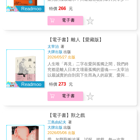
他特有的幽默與自嘲，也有對生命孤獨而清醒
的純真最終將航向何處？⛴︎ 三島初心者的入門
266
的凝視。有時狡黠——「天才，就是永遠認為
Readmoo
特價
元
首選之作！⛴︎ 1976年英美跨國改編同名電影
自己沒用的人。」有時悲傷——「痛苦越多，
⛴︎ 備受三島重視的珍藏之作！構思這部作品期
相對地，回報就越少。」有時溫柔——「只要
電子書
間，三島實際前往橫濱港向船員取材 ⛴︎ 各界
這玫瑰還活著，我就是心靈的國王。」此外，
讚譽有如「升級版的《蒼蠅王》」！ ⛴︎ 全新
太宰時而剖白內心，時而冷靜評論，談論人生
繁中譯本，日本文學翻譯名家劉子倩傾心還原
哲學、生活感懷，以及分享自身對文學與美的
經典，以洗練的文字展現三島式語言最狂烈細
【電子書】離人【愛藏版】
理解。即使明知人是脆弱而渺小的存在，他仍
膩的野心之美「那就是你的英雄嗎？」老大聽
太宰治
著
試圖在破碎的人生之中，守住心靈深處的微
完後，撇著鮮紅的薄唇說。「什麼英雄，這世
大牌出版
出版
光。正如他所寫：人打從小時候，就不得不飽
上根本沒有那種玩意。」「可是，那傢伙一定
2026/05/27 出版
嚐悲傷。世間的失敗者，面對這溫柔的安慰，
做得出來。」「做什麼？」「將來他一定會做
人生唯「再見」二字在愛與孤獨之間，我們終
怎能不痛哭流涕。用全副身心去戰鬥。用全副
出很酷的大事。」晚夏，大船停泊。13歲的
究都是離人日本文壇最孤獨的靈魂——太宰治
身心在冶遊。而且堅強地忍受孤獨。我變得溫
登，在抽屜深處發現一個窺孔……那一夜，他
以最誠實的自剖寫下生而為人的寂寞、愛與理
柔了。透過這些太宰對生命的書寫、對人生的
窺見母親的情欲，也看清了「大人世界的真
想……人的一生，是旅行。相逢時的歡愉，轉
傾訴，讀者不僅能貼近太宰獨特而纖細的精神
273
相」。航海士龍二，曾是他心中無懼死亡的英
Readmoo
特價
元
眼即逝。唯有別離的傷心卻永難忘懷。我總是
世界，更能深刻感受其敏銳而溫柔的心靈特
雄，象徵遠方、榮光與不可侵犯的力量。然
付出堪稱愚蠢的努力，只盼能寫盡種種別離樣
質，並體會其思想與藝術創作的思考脈絡。穿
而，當英雄放棄大海，選擇了母親，那溫吞而
電子書
貌。對太宰治而言，文學不是昂貴高尚的裝
越《人間失格》的陰影，太宰治真正想留下
平庸的未來，對登來說無異於墮落。於是，在
飾，而是像酒一樣，被當作每日的生活必需
的，或許是一種在孤獨的人世裡，即使早已遍
少年冷酷而純粹的世界裡，為了讓英雄重返他
品。在現實生活中屢屢失序的他，幾乎無法勝
體鱗傷，人也依然能夠溫柔活下去的信念。
應在的位置，登與同伴們，開始擬定一個無法
任任何角色，唯有書寫，成為他與世界僅剩的
【電子書】獸之戲
回頭的計畫……本書為三島由紀夫最具代表性
一點連結，不管它是可以拿來糊口，還是拿文
三島由紀夫
著
的小說之一。他以近乎冷峻的筆調，描繪少年
學獎混點名聲。而真正支撐他持續書寫的，是
大牌出版
出版
殘酷的純真與人性的深淵。三島將追求完美的
一種近乎執拗的信念──透過文學，誠實記錄人
2026/05/06 出版
渴望，用細緻沉穩的文字，具象化地書寫在角
類的軟弱與真實。太宰治以誠實而細膩的文
愛，如野獸般追逐、試探、嬉戲。每一次靠
色的行動上。故事中，13歲的登追求無暇世界