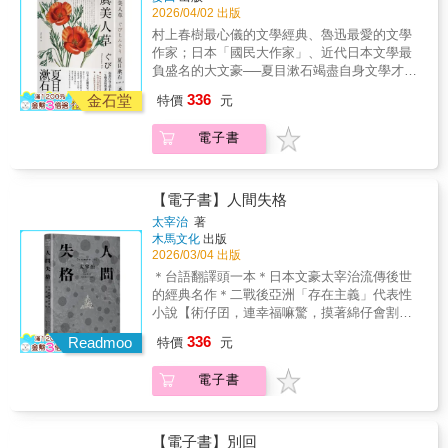
的維新志士般的強烈精神」在經營文學，一字
太宰文學作品精華箴言集說起苦中作樂的作
2026/04/02 出版
一句不厭其煩地推敲琢磨小說文字。──茂呂美
家，太宰治應該是日本近代文壇以來的翹楚。
村上春樹最心儀的文學經典、魯迅最愛的文學
耶千圓日幣上的國民大文豪，在他踏上人生歧
他的話語箴言深受喜愛，引起讀者強烈共鳴。
作家；日本「國民大作家」、近代日本文學最
路時創作出繁花似錦的《虞美人草》悲劇終於
他總能在開玩笑的時候意外說出真理。然而，
負盛名的大文豪──夏目漱石竭盡自身文學才
來臨。我早就預測到悲劇遲早會來臨。明明知
說出真理對太宰治來說無比重要，除了救贖自
氣、一生懸命的專業作家處女作【本書特色】
336
道悲劇會來臨，我卻袖手旁觀地任其發展……
金石堂
己，也總是為喜歡他的讀者帶來一絲重新面對
特價
元
★一部考驗作者寫作技巧和耐力的轉型作品，
因為我深知悲劇很偉大，才想讓他們體會悲劇
人生的勇氣。太宰治像一個一腳踩在地獄裡的
一本挑戰譯者專業的經典文學。★日本文化觀
的偉大力量。外交官的女兒藤尾，學識出眾、
人，他比誰都更清楚孤獨、寂寞與人心的裂
電子書
察家——茂呂美耶，傾注心力，挑戰翻譯高難
談吐優雅。父親死後，為了從同父異母的哥哥
縫，卻在絕望裡仍拼命守望光明。那些說不出
度駢麗文體，完整導讀、精采註釋。★理解夏
手中奪取遺產，母親催她成婚。然而，藤尾對
口的寂寞，那些在人群中的疏離，都在他的文
目潄石創作文風與日本風情的重要作品。【內
父親生前所決定的婚姻並不滿意，與還未有美
字裡化為最真摯、動人的告白。如果人生終究
容簡介】我首次理解夏目漱石寫這部小說時的
【電子書】人間失格
好仕途的未婚夫相比，她更願與一個雖然貧困
要彼此道別，那麼，在離開之前──請讀一讀太
精神壓力和幹勁。他確實如他在辭職前一年寫
太宰治
著
卻擁有極高榮譽的詩人交往。她沉迷於詩人為
宰治。
給友人的信中所說那般，是秉著「如不顧性命
木馬文化
出版
己傾倒的虛榮感之中。但是她並未料到這一切
的維新志士般的強烈精神」在經營文學，一字
2026/03/04 出版
都是假象，早已有未婚妻的詩人只是考量更有
一句不厭其煩地推敲琢磨小說文字。──茂呂美
＊台語翻譯頭一本＊日本文豪太宰治流傳後世
前途遠景。得知真相的藤尾難以接受，卻再也
耶千圓日幣上的國民大文豪，在他踏上人生歧
的經典名作＊二戰後亞洲「存在主義」代表性
無法回頭……《虞美人草》是一部俳句連綴式
路時創作出繁花似錦的《虞美人草》悲劇終於
小說【術仔囝，連幸福嘛驚，摸著綿仔會割
的小說，行文絢爛多彩，奇思妙想屢屢湧現。
來臨。我早就預測到悲劇遲早會來臨。明明知
手，傍著福氣來著傷。】《人間失格》佇日文
對景色、人物的抒情描述行文間，處處洋溢著
336
道悲劇會來臨，我卻袖手旁觀地任其發展……
Readmoo
特價
元
的意思是「失去做人的資格」，是太宰治在世
作者過人的才華。是夏目漱石嘔心瀝血的獨特
因為我深知悲劇很偉大，才想讓他們體會悲劇
時上尾一部作品，嘛是日本文學永世的經典。
創作。
的偉大力量。外交官的女兒藤尾，學識出眾、
電子書
規本冊分做踏話頭、三篇手記、後記，描寫主
談吐優雅。父親死後，為了從同父異母的哥哥
角大庭葉藏自細漢、少年時到二十外歲的人
手中奪取遺產，母親催她成婚。然而，藤尾對
生。為著欲逃避現實，放人生廢墜去，歹囝浪
父親生前所決定的婚姻並不滿意，與還未有美
蕩，癮酒，自殺，食藥仔自我麻醉。一步一步
【電子書】別回