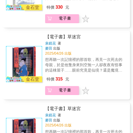
訴說著你我命途中的虛幻與無奈……「不可言
喃著最深處的內心獨白。回顧昔日的太宰，越
魂絮語。《自然與人生》《武藏野》《千曲川
受、無盡包容身旁不稱職的丈夫（父親）。以
330
喻的心念，是無光的寂寞深淵。」「我用我的
金石堂
能對日後走向文學巔峰的他及其作品與內心狀
特價
元
風情》《雪日》《山之四季》，一本書集結日
強力的反差，挑戰世人對於「男人」角色的認
這個肉體，在夢的風景裡漫遊。」「人的一
態，湧現更深刻的理解。※ 生與滅「我能夠享
本近代散文不朽名篇。從蘆花的自然禮讚、獨
知及制約。然而，這些人物並不見得是自甘墮
生，就是在愛恨中承受痛苦的糾纏，沒人能逃
有真正像個人的生活嗎？即便再怎麼掙扎，也
電子書
步的庶民詩情、藤村的鄉土追憶，到荷風的江
落，他們的內心往往伴隨著無盡的無奈──「人
出來……」 果然，就算是怪談，還是讀這
只會走向破滅。像我這種人……」──〈小丑之
戶遺韻、光太郎的詩性光輝，五位日本文學史
生如此艱難。渾身上下都被鎖鏈銬著，稍稍一
個浪蕩不羈、「生而為人，我很抱歉」的太宰
花〉「他畢生的心願，唯有『活得像個人』一
上地位崇高、影響深遠的巨匠，五種散文美
動便噴血如柱。」 輯二 ▍狡黠貓和女
治最對味！ 在《葉櫻與魔笛》中，太宰治
事。可不是個傻瓜嗎？」──〈狂言之神〉 ※
學，照亮日本文學的黃金年代。既是日本近代
人很像，你若靜靜地待著，她會喚你的名字；
【電子書】草迷宮
創作的並是令人顫慄悚然的怪談，而是直抵人
謊言「我打從骨子裡是個小天真。唯有在天真
文學的巔峰交響，又是日式傳統審美的極致饗
你若靠過去，她就逃了。 〈火鳥〉裡的女
泉鏡花
著
性幽微、既詭譎又柔美的幽玄物語。全書共分
中，我得以暫時休憩。」──〈小丑之花〉「如
宴。跨越百年，依然閃耀，是日本文化愛好者
主角幸代氾濫著感受性，主角彼此辯證著所謂
麥田
出版
為四輯：【輯一：女人心】 在〈葉櫻與魔
果不借用他人之口，連一言半句也無法談論自
的必藏經典。書中日文部分全文標註假名，日
的「愛」──「憐憫與愛情是兩碼子事。理解與
2025/04/26 出版
笛〉、〈皮膚與心〉與〈等待〉中，太宰治以
己。」──〈狂言之神〉「做作的言詞之中，有
漢對照，附贈日文全文朗讀音頻，有助日語學
愛情也是兩回事。」 〈八十八夜〉的笠井
想再聽一次記憶裡的那首歌，再見一次死去的
其特有的細膩女性視角，描繪出女性內心的寂
時也能讓人感到驚人誠實的意味。」──〈虛構
習，豐富閱讀體驗。
一是位天性懦弱的作家，在卑屈裡活太久，已
母親， 於是他隻身來到空無一人卻夜夜有怪事
寞、溫柔、憂傷與神祕──〈葉櫻與魔笛〉裡相
之春〉※ 心願「我的剩餘時間不多。必須用在
經忘記自己的語言，因而渴望荒唐的浪漫。一
的這棟屋子…… 眼前究竟是仙境？還是魔境？
依為命的姊妹，互相愛護和嫉妒的那種暗潮洶
幸福的事情上。我沒有一秒猶豫。」──〈狂言
趟旅行的小意外，卻讓他「徹底被浪漫放
繁體中文首度出版 芥川龍之介讚譽古今獨步的
湧的心思；〈皮膚與心〉自卑卻又對於美醜的
之神〉「即便微弱也散發出可憐的真實螢
315
金石堂
逐」。 〈美少女〉──「很想向少女道歉，
特價
元
文學宗師．文豪泉鏡花經典名作 元智大學應用
價值觀如此敏銳的設計師之妻；〈等待〉中厭
光。」──〈虛構之春〉
比起妳的臉，我居然對妳的乳房比較熟，真是
外語學系副教授 廖秀娟──專文導讀 繪師安品
惡虛偽客套，殷切盼望遇見一個值得她燃燒生
失禮了。」太宰精湛描寫少女的外貌，讓「美
電子書
anpin──擔綱封面 完整收錄大師生平年表 蜷川幸
命之物的青春少女。【輯二：虛妄的魅
少女」輕盈青春的形象躍然紙上 輯三 ▍悵
雄、寺山修司、山本タカト等日本鬼才都爭相
影】 本輯收錄多篇太宰治充滿神祕色彩的
惘那副模樣，如今依然在我削瘦乾扁的胸中晃
重新詮釋的夢幻名作 古典日語直譯 重現鏡花美
怪誕奇談。但太宰並非庸俗獵奇地描繪怪力亂
動。父親早逝的兄弟們，無論再有錢，依然是
學 大師親自題字的「草迷宮」石碑仍矗立於日
神，而是挖掘浮世的人性百態，並不時流露出
【電子書】草迷宮
可憐的。 〈父親〉父親在某處為義玩樂，
本神奈川海邊 專文解說 敘事者從此岸之人到彼
太宰式的諷刺和幽默。如〈鏗鏗鏘鏘〉裡二十
泉鏡花
著
帶著地獄般的心情在玩樂，賭上性命在玩樂。
岸之魔，隨著敘事者的移轉，讀者一步步被引
六歲的懦弱男子以書信討論人生的虛妄性；
麥田
出版
母親終於死心──究竟，「義」是什麼？
領踏入魔境，陷入光怪鬼魅的迷宮之中。錯綜
〈懸崖的錯覺〉中，害羞內向的主角為了圓不
2025/04/26 出版
〈母親〉所帶來的究竟是溫柔的安慰，還是心
複雜的怪事，聲音雜沓交錯的敘事……不妨一
經意撒的謊，竟犯下殺人罪。【輯三：人間
想再聽一次記憶裡的那首歌，再見一次死去的
靈的空虛？ 〈家庭的幸福〉何以想得到家