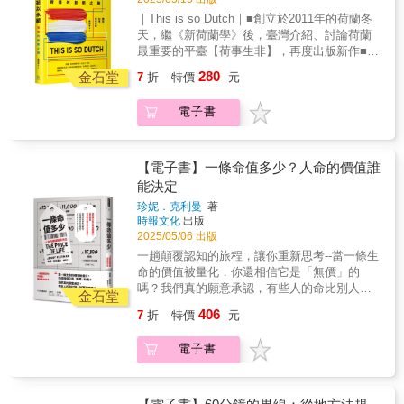
定和性別政治的角度切入，討論刑法墮胎罪與
被填補，有太多的個性等待被認領。無論如
羅百餘篇以「人工流產」為題的各式作品，匯
優生保健法的演變和爭點，思考更健全的法律
｜This is so Dutch｜■創立於2011年的荷蘭冬
何，終究是跨出第一步了。借用菅野的話，如
聚了16世紀至今，來自全球各地背景相異的作
修訂之可能。亦收錄了醫療實務者提供的專業
天，繼《新荷蘭學》後，臺灣介紹、討論荷蘭
果拋棄父母是最後手段，我願意站在你這邊。
者群，寫下長期遭噤聲的人工流產故事。本書
意見，說明人工流產的實務細節，以及考慮進
最重要的平臺【荷事生非】，再度出版新作■專
●李佳燕（家庭醫師）── 讓我們誠實地面對這
收錄詩歌、劇本、小說、推特文、回憶錄、儀
行人工流產的妳可能會想知道的問題。「世上
注在「轉型」、「社會」、「環境永續」三大
個事實吧！世上絕對有不是的父母，而且還不
280
式與日記等多元形式的作品，以及來自美國、
金石堂
7
折
特價
元
有聆聽禁忌的樹洞，但若不相信自己說的話有
面向■陳欣新．Ying C. 陳穎．Olivia 董芸安－
少。讓我們殘酷地承認吧！你愛你的母親，遠
保加利亞、英國、芬蘭、印度、伊朗、愛爾
去處，人們將澈底停止訴說。我期待這本文集
專文推薦「自在，是荷蘭傳統上對多元文化的
遠多於你的母親對你的愛。 當窮盡一生在討好
蘭、肯亞、北愛爾蘭、巴基斯坦、羅馬尼亞、
電子書
作為一個引子，召喚更多樂意傾聽的心情。」
包容；舒適，則得益於它精心規劃的城市設
無論肉體還是心靈上都不斷傷害你的母親之
沙烏地阿拉伯、蘇格蘭、南非、蘇丹和敘利亞
——吳曉樂（本書主編／採訪）【本書特色】
計，將自然與人文景觀和諧地交融。而這一
後，殘破不堪的你，能如何走完你的人生？這
等不同文化背景的聲音，探討階級、父權制、
★ 胡淑雯、張嘉真，強強聯手，以小說帶來議
切，皆奠基於荷蘭自認為「小國」，必須務實
本書勇敢地打破親情掛帥的社會倫理常規，解
文化、政治、經濟及宗教如何影響我們對人工
題的不同切角；徐珮芬以詩歌探索身體感受與
地面對現實並克服挑戰。」－陳欣新（前中華
【電子書】一條命值多少？人命的價值誰
救了許多不曾被好好愛過的女孩。 ●陳潔晧
流產的理解和經驗。全書分為五個部分：「心
多元的生命經驗；鄧九雲打造戲劇舞台，在對
民國〔臺灣〕駐荷蘭代表［2019-2024］ 外交
能決定
（作家）── 來自母親的詛咒無所不在，但仍不
智」、「身體」、「情感」、「意志」與「靈
白間進行思辨；吳曉樂歷時一年採訪十三位受
部禮賓處處長）「無論我們個別的經歷有多麼
放棄在黑暗中尋求溫柔的救贖。我們的人生就
魂」。「心智」探討人們如何做出終止妊娠的
珍妮．克利曼
著
訪者，記錄下當代人工流產經驗者的故事。★
不同，我相信荷事生非所有的成員與作者、曾
是如此。 ●鐘穎（心理學作家，「愛智者書
時報文化
出版
決定，以及在無法公開談論人工流產的時代和
學者陳宜倩從女性主義法學角度探討墮胎法規
經有荷蘭生活經驗的人們，抑或對這個國家感
窩」版主）── 親子關係是夫妻關係的延伸，每
2025/05/06 出版
文化中，我們如何獨自承擔這項決定的重擔。
之爭點；吳燕秋、梁秋虹爬梳整理近代台灣墮
到好奇的朋友，都能透過本書，再次體會我們
個兒虐問題的背後都有兩個受傷的大人，書中
「身體」聚焦於人工流產的身體經驗，這是普
一趟顛覆認知的旅程，讓你重新思考--當一條生
胎史的各種面向；烏烏醫師回答關於人工流產
曾經的好奇與疑問，感受那些試圖追根究底的
的故事再次證明了這一點。追求和解永遠是心
遍共通的，但在不同時代和文化中卻又如此不
命的價值被量化，你還相信它是「無價」的
妳必須知道的各種問題。
動力，最終找到更多志同道合的夥伴，相伴尋
理學家努力鼓吹的目標，但「拋棄父母」或許
同。「情感」呈現了人工流產刻骨銘心的情緒
嗎？我們真的願意承認，有些人的命比別人的
求一個讓不同個體、群體都能生活得更自在的
金石堂
終將成為某些心碎孩子的選項。
層面，以及女性所共享的連結。「意志」則著
更值錢嗎？當生命成為價格標籤，你願意面對
社會環境。」─Ying C. 陳穎（荷事生非Oranje
406
7
折
特價
元
眼於個人與政治的力量，以及做決定所需要的
真相嗎？這是一部精彩的調查報導作品，不容
Express共同創辦人、飲食作家、「Ying C. 一
勇氣與決心。最後，「靈魂」將人工流產置於
錯過！我們總以為生命是無價的，但事實是--世
匙甜點舀巴黎」主理人）「關於這本書的創作
電子書
靈性的框架中，以詩歌、散文和儀式收束這本
界每天都在為生命標價！殉職消防員的撫卹
者們以及背後的更大群體——荷事生非團隊，
書。人工流產是數百萬女性共有的真實經歷，
金、空難犧牲者的賠償金，還有像是本書所追
我是這麼理解的：知識的移民者，以專業知識
卻長期被隱匿於陰影之中。這些作品以文學的
蹤的：●15,180英鎊(65萬 TWD)，一名職業殺
為底蘊、探究精神為根、文字敘事為花的人
力量撕裂沉默，呈現出她們的聲音。這是她們
手的收費●4,000億美金(128兆TWD)，世界最昂