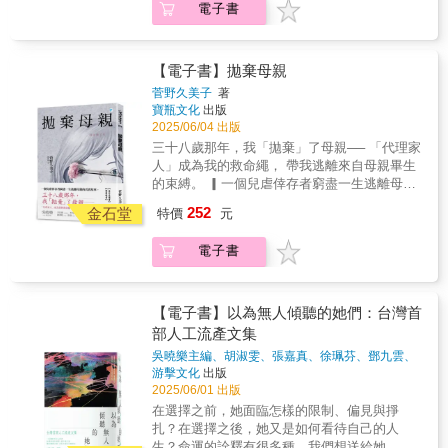
最前線。這場運動是怎麼發生的？參與其中的
電子書
錯，在他們看來，這只是依法行政、避免風
人。我檢視和家人的互動紀錄，通訊中浮現的
人都在想些什麼？百萬人同時行動的背後，究
險、保護機密，而不是剝奪市民知情權的行
情感細碎混雜，那個親情的牽絆是真實的，但
竟發生了什麼？《台灣史上最大罷免》完整回
為。最終，整個體制就會走向無需命令也自動
那個高壓的窒息感也是無比真實。家庭這隻巨
顧大罷免浪潮至今的軌跡。書中記錄罷免潮的
隱蔽、無需陰謀也自然黑箱化、無需惡意也侵
獸，對居於裡面的成員，往往同時滋養又同時
【電子書】拋棄母親
歷史發展與法政背景，更深入街頭與基層，訪
蝕民主。人民必須透過持續要求資訊透明化、
傷害。--譚蕙芸在外人眼中，這是個模範的幸福
菅野久美子
著
談十二位參與罷免行動者，讓當事人自己說
審查申請、媒體告發等手段抗爭，才能捍衛民
家庭。?母擁有中產的經濟能?；?女於公開考試
寶瓶文化
出版
話。受訪者包括花蓮國中教師「葉霸」葉春
主與透明行政。「看見黑塗，質問黑塗，拒絕
成績優異，堪稱「會考狀元」，優越的條件，?
2025/06/04 出版
蓮、通靈少女劉柏君、教育者陳世雄、出家法
平庸之惡，才能守住未來。」對臺灣讀者而
以讓他們在九七前移民加拿?。之後，作者輾轉
三十八歲那年，我「拋棄」了母親── 「代理家
師釋正定、罷免團體志工阿美⋯⋯看這些平日
言，本書是一面鏡子，也是一次警示：我們的
返港讀書、就業，成為專業深受肯定的記者，
人」成為我的救命繩， 帶我逃離來自母親畢生
毫無交集的人，如何共同以身體與信念實踐他
官方文件有沒有被塗黑？我們是否也開始不在
也是頂尖大學新聞系的老師。然而在她心中，
的束縛。 ▎一個兒虐倖存者窮盡一生逃離母親
們心中的公民責任。他們不是職業政治人物，
意「真相」這件事？我們是否也默默接受「看
沒有一刻不為原生家庭的外在形象與內在的巨
的真實故事。 ▎ ★吳曉樂 專文作序 ▎被母親
不是社運老將，就是你我身邊最普通的人。老
不到」就是一種常態？
252
大差異而痛苦。哥哥在離港前已有情緒問題，
金石堂
特價
元
虐待的時候， ▎是我唯一能得到「母愛」的時
師、校長、家庭主婦⋯⋯他們用樸素的語言，
到了加拿大，在各種文化衝擊及華人家庭面子
刻&hellip;&hellip; 「四歲的我無數次被母親殺
說出深刻的道理；他們用平凡的身分，做出不
重於一切的作風下，未能持續就醫。而家人沒
電子書
死，在父親的書房裡徘徊於生死邊緣。」 作者
平凡的選擇；他們用真實的行動，詮釋什麼叫
有積極融入移民社會，在孤立的大屋中，彼此
菅野久美子經歷母親無數駭人、致命的虐待，
「公民」。全書分為三部：第一部記錄罷免潮
間充滿張力卻又沒有邊界的互動，累積成過度
包含肢體與精神上的凌虐、語言暴力、高壓學
的完整時序、制度背景與事件變化；並收錄學
糾纏的病態結構。每回探親，作者都能明顯感
習的「教育虐待」。在這過程中，父親始終像
者專文與關鍵報告，分析罷免作為民主工具的
【電子書】以為無人傾聽的她們：台灣首
覺家中狀況不斷在惡化，但父母卻選擇逃避；
個局外人。 種種忽視與暴力，對她造成巨大的
潛力與危機，以及這場大罷免浪潮對於台灣民
部人工流產文集
父親既驕傲於作者的專業表現，卻也要求她不
傷害。她在校被霸凌，開始拒學、繭居，成年
主發展的意義。第二部以深度人物報導，採訪
能在報導中提到家裡的狀況與哥哥的病情。這
吳曉樂主編、胡淑雯、張嘉真、徐珮芬、鄧九雲、
後出現扭曲性癖，數次嘗試自殺。直到接觸
十二位基層行動者，特別聚焦第一線的人員，
陳宜倩、吳燕秋、梁秋虹、烏烏醫師
著
游擊文化
出版
是父親作為家中權威對小女兒所下的封口令。
「代理家人」，即從長照到臨終送葬、遺物整
如何走出生活現場，投入公民抗爭。第三部則
2025/06/01 出版
因為年紀也因為疫情，高齡父母再也無法照顧
理皆一手包辦的服務，她決定，為了不再被黑
試圖為這一場台灣史無前例的公民運動，納入
患病多年的中年兒子，努力維持的假象終究還
在選擇之前，她面臨怎樣的限制、偏見與掙
洞一樣的家拖垮一生，她要「拋棄母親」。 ▎
當代文學創作者的觀察視野；特別邀請不同世
是破碎了。二○二○年，當香港人因巨變而再度
扎？在選擇之後，她又是如何看待自己的人
我不想再為了得到母親的認可而成為奴隸。 ▎
代作家從參與者的角度，為這場時代運動留下
大量外移，作者逆勢而為，帶著老弱病患的三
生？命運的詮釋有很多種，我們想送給她，讓