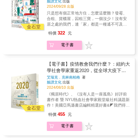
臉譜文化
出版
&&為什麼此時此地，我們必須重讀此書？這是
上卻是形成非常有限的交通系統。當都市、道
2024/09/28 出版
「時代感」系列最初的發問。不同領域的大師
路設計以車為本，而不是以全民的需求為中
只是想有個正常地方住，怎麼這麼難？發霉、
留下傳世之作，描繪當時他們所處社會樣貌、
心，這樣真的合理嗎？馬路的使用是屬於所有
合租、貨櫃屋，囚租三寶，一個沒少！沒有安
遭逢處境，將這些廣博深刻的討論置放於當前
人，車子只是其中之一而已；以車輛社會為主
居之處的我們，連「家」都是一種遙不可及的
台灣與華人社會，透過重量級知識人的詮釋和
的道路使用觀點，是時候要轉變成人本交通思
金石堂
奢望&hellip;&hellip;&🧱強烈推薦洪敬舒 台灣
細膩導讀，「時代感」系列試圖全方位地回
維了。---------------------------------------------------------
322
特價
元
勞工陣線研究部主任張烽益 台灣勞動與社會
答：「重讀此書，我們將從中獲得定位自身、
--- 曾被國際媒體稱為「行人地獄」的台灣，目
政策研究協會執行長廖庭輝（洛書） OURs都
前進未來的重要線索。」&▎時代感書系《共產
前汽機車持有率99.5%，亦即幾乎人人都有
電子書
市改革組織研究員&當不斷搬遷超過二十多處居
黨宣言》｜卡爾．馬克思（Karl Marx）、斐特
車，甚至不只一台車。在此現象下，民眾日常
所，「家」，如何在流離中形成？&糟糕房東、
烈．恩格斯（Friedrich Engels）著《墮落論》
生活的移動高度仰賴汽車，交通傷亡反成為
發霉牆壁、尷尬的家庭式公寓，這些都不算稀
｜坂口安吾 著《符號帝國》｜羅蘭．巴特
「車本社會」的必要之惡。堪稱典範的日本，
奇，吉蘭．葉慈的經歷比你想得更離奇！二十
【電子書】疫情教會我們什麼？：紐約大
（Roland Barthes）著《單向度的人：發達工
公共交通發達、人行設施完善、交通死亡屢創
五歲時，她已經在英國住過二十多處居所，遇
業社會的意識型態研究》｜赫伯特．馬庫色
學社會學家重返2020，從全球大疫下教
新低。然而，日本也曾面臨漫長的交通黑暗
過各式各樣的房東與租客。&◆ 住過不小心就
（Herbert Marcuse）著《愛因斯坦自選集：對
期，史稱「交通戰爭」時代。本書從日本走向
育現場、弱勢社區、基層民代、實體小商
艾瑞克．克林南柏格
著
會摔下樓的汽車展覽廳◆ 房東冷處理整片都是
於這個世界，我這樣想》｜愛因斯坦（Albert
車本的歷史回顧及對車本社會的批判，以經濟
臉譜文化
出版
家⋯⋯探索人類社群的凝聚契機，以及社
黴菌的牆壁，導致呼吸道感染◆ 租客面試堪比
Einstein）著《現代生活的畫家：波特萊爾文
角度的實證資料指出車本社會的負面作用，反
2024/08/10 出版
會發展的新方向
百大企業面試◆ 幻想捕捉屋裡的黴菌製作成乳
集》｜波特萊爾（Charles Baudelaire）著《學
思依賴車輛的社會問題，以及轉型後的現狀；
《獨居時代》、《沒有人是一座孤島》好評前
酪獻給房東◆ 與室友瘋狂洗刷整間房子只為少
做工：勞工子弟何以接繼父業？》｜保羅．威
同時回應當代課題：新能源型態（電能車、燃
書作者 暨 NYU熱血社會學家殿堂級社科議題新
少的押金&hellip;&hellip;&即便大多租屋經驗都
利斯（Paul Willis）著《物體系》｜尚．布希亞
料電池車）以及新駕駛型態（自動駕駛）是否
作！美國亞馬遜書店編輯精選好書&◤我們得打
不是太好，甚至可說是荒謬，但葉慈仍在漫長
金石堂
（Jean Baudrillard）《空間物種：一部空間使
真的能解決車輛外部成本問題？或是帶來新的
破緘默，去面對疫情中眾所避而不談的社會問
的租屋時光裡，生動描繪面對居住品質低落的
用者的日誌》｜喬治．培瑞克（Georges
455
特價
元
課題？本書以經濟學面向的實證資料，指出汽
題。◢&&┤盛讚推薦├ 林子倫｜未來地球中華
無可奈何，以及這些灰暗日子裡閃爍的人性微
Perec）著《愛神之淚：從洞穴壁畫、宗教場面
車文化的負面效應；借鏡日本脫離交通地獄的
民國委員會委員林宗弘｜中央研究院社會學研
光。雖然處處非家，卻能處處為家。&住進一間
到凌遲酷刑，法國情色論大師巴塔耶分析「極
電子書
第一手經驗，扭轉台灣擁車數過高的現象，重
究所研究員林文源｜國立清華大學通識教育中
又一間並不宜居的房子中，葉慈也揭露了住房
限、踰越」影像的顛峰之作》｜喬治．巴塔耶
塑人車平衡。對於已經深陷車本牢籠的台灣社
心教授、「記疫」人文社會團隊推動者陳方隅
危機背後的問題：國家對社會住宅、弱勢與少
（Georges Bataille）著《超現實主義宣言》｜
會，本書提供了一個理解問題、積極改善的參