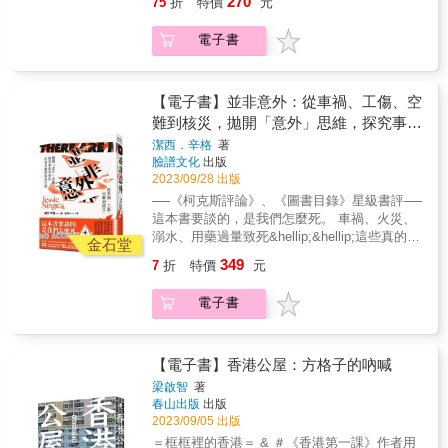
來，諾斯追蹤富人的生活模式、謀生之道與居
270
75
折
特價
元
要警醒，也為未來轉向發展提出可能的途徑。&
倖存創傷者最真實的沉痛告白。並藉此機會進
不會是現今社會的縮影？是不是我們必須抬起
港的身分與認同，逃離與追求 那片環繞著香
住環境，寫下這本對倫敦最富裕居民與最精華
正視停車位供給減量，才能創造良好的未來城
一步審視、反思，身為社會一員的我們該以何
頭去面對的問題？很感謝看了這本書，可以將
港，不斷變幻、湧動，有時散發著陰鬱氣息，
地段的探索紀實。她要讓屬於這群人的倫敦進
電子書
市環境。《神啊，請賜我一個停車位》一書值
種信念來面對這些事件。本書不談政治，談的
這些問題帶到大家眼前。也很希望看過此書的
卻又帶著生之希望的海，是電影《憂鬱之島》
入讀者視野，並帶領大家反思：以財富或階級
得推薦給正在規劃及建設城市的所有參與者。
是社會與心。這是屬於那些被迫與創傷共存、
人，可以想想這些問題。● 林立青（作家）──
的背景色。在憂鬱的背景下，是來自香港的不
劃分得壁壘分明，不存在人際互惠、集體生活
──鍾慧諭／公民幫推創會理事長、前臺北市交
掙扎，並努力回歸社會的人們的故事，也是屬
他們在生前究竟遇到什麼樣的事情？作者用冷
同世代、有著迥異信念與命運的個體：不停講
與鄰里互動的城市，會是多麼慘澹淒涼的光
通局長&--------------------------1.出自《マイカー亡
於每個你我的故事。★韓國人文社科類暢銷作
【電子書】並非意外：從車禍、工傷、空
靜的筆觸和真實的感嘆，交還給社會一個思
述六七暴動、卻又困惑自己是否為「暴動棄
景？本書以專業社會學視角與深刻的文字，呈
国論》（湯川利和，私家車亡國論，1968
家最新著作★韓國YES24書店讀者評價高達9.7
考：如果我們真的認識死亡，會不會更願意好
難到核災，拋開「意外」思維，探究事故
兒」的愛國商人；風雨不改，多年來始終在晨
現出現今這財富極度不均時代大都會殘酷的社
年）：「當私家車成為必需品，對集體也好，
分★韓國中央日報、韓民族日報、京鄉新聞推
好地活在這個世界上，做出什麼樣的事來改
間海泳的伯伯；八九見證人、持續宣講勿忘六
背後的社會失靈與卸責代價
會斷面，更邀請讀者思索心目中宜居而和諧的
潔西．辛格
著
或對個人也罷，這個空間本身都將成為人間地
薦讀物「我們這些倖存者為了討生活必須偽裝
變。」● 蔡崇隆（紀錄片導演）──自由平等一
四的律師。 & 電影《憂鬱之島》記錄了六七暴
城市，應該是什麼樣貌。┤海內外好評推薦├這
臉譜文化
出版
獄。」2.參見《自動車の社会的費用再考》
自己，找工作的時候也只能裝作天安艦事件對
直是人類追求的夢想，尤其是在日趨文明的社
動、文革逃港、八九六四等三個歷史時空下的
2023/09/28 出版
本《我所看到的上流生活》寫的是當代煉金
（上岡直見，2022年）：「除了大城市外，許
我沒有影響。而這也讓我變得很擅長裝作若無
會中。日本法醫作家敏銳剖析一具具掉落階級
行動者，並由二〇一九反修例運動世代的年輕
術。不同於中古世紀用什麼蜥蜴尾、蟾蜍皮，
──《柯克斯評論》、《圖書目錄》星級書評──
多地方和人們的生活方式已經被打散重組，變
其事。畢竟只要一說我是天安艦的倖存者，人
底層的屍體，直言不諱地指陳現代孤獨死的背
人重演他們年輕時的行動與政治抗爭，逃離與
卡若琳．諾斯筆下的現代煉金素材，是金融投
這本書要談的，是我們怎麼死。 車禍、火災、
成以使用車輛為前提，因此對許多人而言，使
們就會問我：『現在還好嗎？』而我必須回答
後成因，揭露出令人難以置信的遺體真相。●
追求，記憶與所背負的創傷。行動者與重演者
資避險、藝術品交易，也是房地產、信託、為
溺水、用藥過量致死&hellip;&hellip;這些真的都
用車輛近乎一種強制行為。」還路於民協會正
還好，然後大家就會說我很了不起。但其實我
金石堂
戴志揚（資深社會記者）──不管是面對死者還
在電影所創造出來的當下時空中相遇，他們各
子女精心挑選的學校，甚至還有慈善事業、離
是「意外」嗎？ 顛覆你的認知，看見奪走我們
在洽談此書的中譯，預計於2024年10月上市。
一點都不好，我們都一樣，我們都是這樣。」
是生者，法醫的工作就是和「生命」面對面。
349
7
折
特價
元
自在真實人生中的行動與傷口，他們對於香港
婚官司、環保洗綠、避稅洗錢──凡事都可煉
性命的「意外」，其實都是必然！ 施逸翔｜台
&mdash;&mdash;倖存官兵C2010年3月26日，
或許，透過這本書，可以讓普世大眾真實地去
的認知，對於自我身分認同的界定，有相互對
金，而且成功率與報酬倍數之高，令人咋舌。
灣人權促進會秘書長 楊貴智｜法律白話文運動
載著韓國海軍104人的天安艦在黃海海域沉沒
關心「死亡」這件事，更讓大家重新認識解剖
電子書
話，甚至理解的可能嗎？ & 以此為輻射，在這
煉金沒有錯，但是就像諾斯說的，「金錢可以
站長 蔡依橙｜陪你看國際新聞．創辦人 【標線
了。40人死亡、6人失蹤，這是韓國海軍史上最
台上最真實的一面。● 戴伸峰（中正大學犯罪
本電影專書中有進一步延伸與討論。本書第一
轉化為東西：擁有愈多錢，就能擁有愈多東
改造台灣路 Reform Taiwan Roads】版主 ──不
嚴重的沉艦事件&mdash;&mdash;天安艦沉沒
防治系副教授）──人在世有階級，人過世亦有
部從香港人的身分認同、社會運動的意義及其
西」，這些東西還包括干擾他人的人生及社會
意外推薦 Ray｜《天下雜誌》未來城市頻道專
事件。媒體輿論爭相報導，探討政治議題的書
階級。過世的階級反映在世的階級，在世的階
創傷、異議與堅持、對於左派青年的分析，以
價值的權力。於是，社會老是將貧窮、流離、
欄作者／【台灣是個行人地獄】版主 ──專文導
【電子書】香港公屋：方格子的吶喊
籍也大量出版，但好像哪裡不對勁
級預測過世的階級。這不只是一本書，這是一
及紀錄片如何書寫歷史等面向，回應電影裡所
窮苦人視為社會問題，卻未曾想過：讓財富無
讀 「認為意外是隨機而無法預測的觀念，是理
&hellip;&hellip;「剩下的」58人呢？這些倖存者
梁啟智
著
本人生。● 謝孟穎（《新新聞》記者）──透過
拋出的諸多提問與時代難題。 & 第二部分則為
節制集中，才是這個世界最大的社會問題！──
性人類尚且信以為真的民間傳說。」 ──美國國
春山出版
出版
後來怎麼樣了？沒有人在乎、被當成配角因為
日本資深法醫西尾元的觀察，被社會遺落的貧
導演陳梓桓所書，描述《憂鬱之島》的創作緣
洪敬舒／ 臺灣勞工陣線協會研究部主任財富、
家公路交通安全管理局的首任局長威廉‧哈登
2023/09/05 出版
還活著，所以不被重視但，這些創傷看不見不
窮者可能難以想像地被浴缸溺斃、一副骨瘦如
起、拍攝人物與素材的挑選 、拍攝方式的考
權勢會將普通人常見的性格缺陷與心結增幅放
（William Haddon） 如果你家附近的巷口，每
代表不存在天安艦沉船事件罹難的46名官兵獲
＝框框裡的香港＝ & ＃《香港第一課》作者用
柴的模樣被法醫看見、腐爛被蟲蛆啃咬到剩白
量、「重演」手法的挑戰及他的思考，還有面