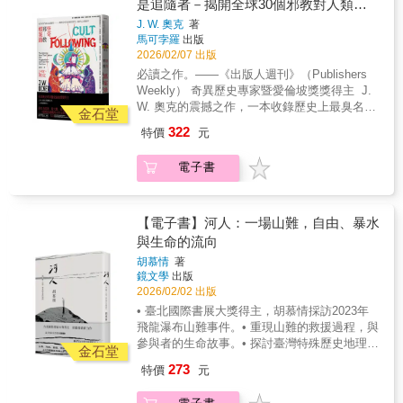
是追隨者－揭開全球30個邪教對人類的
第一新生，與你我並沒有不同，但究竟是什麼
冊》將台灣百年棒球文化以一場「棒球比賽」
原因迫使他們吃下人生中的「第一顆藥」？人
心理操弄
J. W. 奧克
著
為結構，全書分成上半場、中場休息與下半
生第一次經驗所以為什麼他們要讓第一顆毒品
馬可孛羅
出版
場，以球迷最熟悉的節奏，重新走進台灣棒球
進到身體裡？在思考這個問題前，也許我們可
2026/02/07 出版
的百年現場： ●上半場：從仰慕棒球英雄的台
以先回憶一下自己上次為什麼吃藥？可能因為
必讀之作。——《出版人週刊》（Publishers
灣少年出發，看這些少年們，如何一棒接一
暈車、感冒、頭痛或者過敏，服藥後三十分鐘
Weekly） 奇異歷史專家暨愛倫坡獎獎得主 J.
棒，將對棒球的熱愛傳遞下去，為這場百年比
至一個小時，我們不再嘔吐、退燒、疼痛，這
W. 奧克的震撼之作，一本收錄歷史上最臭名昭
賽揭開序幕；而那些耳熟能詳的多聲道棒球術
金石堂
正是藥效發揮了作用；而這也同樣就是毒品最
著、最大膽、最危險的三十個邪教組織的百科
語，其中又隱藏著哪些台灣棒球的混血身世 ●
322
特價
元
可怕的地方！無與倫比的神奇藥效，又快又有
全書式著作 聰明正常的人怎麼可能會陷入極端
中場休息：從台北市立棒球場的第一場中職比
效，你要快樂？毒給你快樂！你要放鬆？毒讓
邪教？或許是因為…… 「人們加入的是社群，
賽說起，看棒球如何成為台灣人生活中不可或
電子書
你放鬆！於是，因為違法藥物本身就超級有效
而不是邪教。」 「邪教」是個令人害怕的詞
缺的一部分；隨著網路時代的來臨，PTT鄉民
的藥物、因為違法藥物使用者是知情明白的服
彙，就像「恐怖分子」、「痲瘋病」一樣，即
構築出自台灣土地長出來的棒球宇宙，凝聚了
用、因為違法藥物的販賣者都是只想賺錢的商
使是在邪教中的人也不喜歡這個單詞。字典的
一整個世代棒球迷的共同記憶；而那些陪伴許
人——滿足以上三個元素，造就了「第一顆藥
定義也幾乎無法捕捉到這個詞對人所激起的恐
【電子書】河人：一場山難，自由、暴水
多人成長的漫畫、歌曲、應援口號，如何拼貼
物的完美三角陷阱」……我想找回第一次的美
懼和厭惡。許多邪教成員遇到的可怕結局往往
與生命的流向
出屬於九○年代的棒球記憶？ ●下半場：走過五
好目前我國藥物濫用者所使用的藥物大可分為
是長期被洗腦的最後一步。從一個漫長的蜜月
次簽賭風暴的台灣棒球如何重新再站起來？讓
胡慕情
著
三大類：分別是興奮劑 (Stimulants)、抑制劑
期開始，逐漸變得孤立和受到控制，最終所有
我們將場景交給如今正在棒球產業中努力的人
鏡文學
出版
(Depressants)與迷幻劑 (Hallucinogens)，這些
逃生路線都被阻擋後，只會有悲劇發生。有些
們──球員周思齊、會長蔡其昌、應援團長勛
2026/02/02 出版
藥物會讓用藥者產生與平常截然不同的精神心
人會意識到不妙，並離開團體。但大部分在其
雞，他們既是熱愛棒球的球迷，也是親身投入
• 臺北國際書展大獎得主，胡慕情採訪2023年
理感受，而這也是影響精神物質隱藏起來的極
中的人則意識得太遲，甚至有些人永遠沒有意
棒球產業的行動者；去球場看球賽向來是台灣
飛龍瀑布山難事件。• 重現山難的救援過程，與
致必殺技。在肝臟、腎臟的努力運作下，這些
識到自己已經進入了一個奇怪的宗教。事實
人重要的休閒娛樂，如今，進球場變成一件更
參與者的生命故事。• 探討臺灣特殊歷史地理環
藥物會完全的排出體外，還給我們一個原本那
上，你我都有可能是「邪教」的追隨者。儘管
金石堂
「忙」的事──不只要跟著啦啦隊熱情應援，還
境，人與山的關係。• 自然與生命的極限，自由
「沒有用過藥物」的乾淨身體，但當所有的器
邪教可能帶來的恐懼、奇怪和危險，但「加入
273
特價
元
要注重球場穿搭、品嘗球場美食，台灣棒球賽
的追求，生死哲學的深思。山岳、河流、自
官都忘記自己曾經「被藥物治療過」這件事情
邪教」可能是一個人可以做的最人性化的事情
的熱情與活力，讓來球場看球如同來到遊樂
由、渴望與死亡所帶給我們的一切臺北國際書
以後，身體裡卻還有一個隱藏的巨人，記得你
之一。因為，我們都想屬於比自己更偉大的事