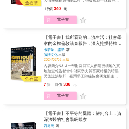
大情報機構追捕他20年，他被視為全球最危險
情形下，收入不平等的美國已將普通市民推向
的信念，和平的信念，正在消失。
心聲。 本書還特別側重於農運中客家人所扮演
金石堂
知道自己無知」的人。這些人不僅帶給眾人紛
的各種大小面向。本書內容雖然有美國中心的
的人之一，他是誰？＊主要關鍵字：軍火、情
郊區。於此同時，市區免費的路邊停車空間，
的角色，並就其中關鍵的人物，另撰專文介紹
擾、給自己引來麻煩，還不知問題的源頭就是
340
格局限制，但臺灣、澳洲、英國等地的衛生策
特價
元
報＊其他關鍵字：伊朗、中東衝突、以色列、
卻矛盾地成為工薪階級討生活的硬需求，於是
生平事蹟。透過這些詳細的紀錄，除了清楚還
自己，除非在無意間的某一天，讀到這本書。
略也在書中現身，豐富了比較視野。本書真切
烏俄戰爭他被FBI通緝，懸賞金額高達五百萬美
陷入惡性循環。&回望臺灣，根據統計，我國截
原解嚴初期農運與客家人所具有的密切關聯
&mdash;&mdash;冀劍制，華梵大學東方人文
且深入，再次強調了作者對於社會團結的關
電子書
金，CIA、NSA、MI6、以色列摩薩德和德國聯
至2024年3月已有超過860萬輛汽車。以每格停
外，也有力的揭示了臺灣農民運動絕不等同於
思想研究所教授&湯姆．尼可斯正為真正了解自
注。這些創見，對於我們思考如何可能讓社會
邦情報局等追捕他二十年，一直未能將他繩之
車位為2.5X5.5平方公尺來計算，在我國地狹人
5.20農運！ &
己發言意義的勇敢知識份子而戰。在這本說服
在災難後浴火重生，非常重要。──陳嘉新／國
以法。他是來自中國的李方偉，化名卡爾．李
稠的土地上，要想辦法湊出1億1825萬平方公尺
力強、充滿聰明的反唇相譏的書中，他探討了
立陽明交通大學科技與社會研究所教授&【各界
或其他許多名字。他販賣最危險的武器技術，
的空間停放汽車，這相當於250萬戶14坪的單人
【電子書】我所看到的上流生活：社會學
為什麼專家經常被漠視，而我們又該做什麼讓
好評】艾瑞克．克林南柏格透過七名歷經2020
利用空殼公司提供伊朗彈道技術在中東製造衝
住房。多一輛車，就需要多一個停車位。車本
家的金權倫敦踏查報告，深入挖掘特權、
經認可的知識能被看重。&mdash;&mdash;勞
年世界性大流行病的紐約人切身經驗，藉以探
突，違反武器禁運規定，讓俄國獲得對烏克蘭
社會的隱形代價，除了對於安全與平等的衝擊
財富、金融投機與嚴密階級高牆共同掩蔽
倫斯．弗里德曼（Sir Lawrence Freedman），
討這場瘟疫的意義和影響，他的成果就是這本
卡若琳．諾斯
著
戰爭需要的軍火。調查記者們花了五年時間追
之外，在經濟效率上更有可能是一種負擔。美
倫敦國王學院講座教授、戰爭史名著《戰略大
臉譜文化
出版
既有人性的親密感又不失廣博的著作，揭示了
的都會實景
蹤，從歐洲、以色列、美國到亞洲，發現了不
國地大物博，或許還有一些條件可以浪費，但
歷史》作者&正面面對後真相時代的危險問題並
2024/02/02 出版
社會團結的重要性及其脆弱性。──伊麗莎白．
少疑點：通緝令自二〇〇六年發出至今，卡
在臺灣這座多山的小島，我們必須更精明地運
提出解方。一本具有說服力的好書，完全就是
寇伯特（Elizabeth Kolbert）／普立茲獎得主、
內容簡介&& &一部財富與富人們隱密棲地的實
爾．李始終能神龍見首不見尾。為什麼？誰在
用有限的空間，例如積極地推動高品質、可負
我們正需要的。&mdash;&mdash;伊恩．布雷
《第六次大滅絕》作者&克林南伯格針對動蕩的
地踏查報告都會中財閥勢力與富豪特權的暗黑
保護他？美國有最先進的人造衛星，布網最密
擔的大眾運輸系統，並有計畫減少對於私人車
默（Ian Bremmer），政治顧問公司歐亞集團總
2020年蒐集到精采的「社會驗屍」報告，其中
民族誌洪敬舒 | 臺灣勞工陣線協會研究部主任
的監視系統，竟然只弄到一張低像素的黑白照
金石堂
輛的依賴。&2023年是臺灣行人道路安全倡議
裁，政經科普暢銷作家，著有《世界大恐慌》
調查了機構、社會和政治領導層是如何崩解潰
黃克先 | 國立臺灣大學社會學系教授、《危殆
片。因「巴拿馬文件」獲得普立茲獎的記者深
元年。還路於民行人路權協會不僅關注交通安
336
7
折
特價
元
等&熱血十足&hellip;&hellip;熱中政治與新聞的
散的&hellip;&hellip;這部對COVID-19當下混亂
生活》作者盧郁佳 | 作家丹尼．道靈（Danny
入各情報機構，在這份調查報告中揭露了國際
全倡議，也願意為更好、更公正的臺灣空間環
讀者將點頭如搗蒜。&mdash;&mdash;《出版
和災難的優秀探討之作，能與勞倫斯．萊特
Dorling） &| 《大減速》（Slowdown）作者
政治的幕後博弈、中國崛起的效應，並毫不留
境轉型而努力。──吳昀慶／「還路於民行人路
電子書
者週刊》（Publishers Weekly）&迫切的問
（Lawrence Wright）的《大疫年》（The
&mdash;&mdash;推薦🌃貧窮與超乎想像的富
情地指出西方的無能，以及世界新秩序最敏感
權促進會」常務監事&當「車本」成為事實，社
題，精闢的分析。&mdash;&mdash;《科克斯
Plague Year）並駕齊驅，都是此一主題的必讀
裕並存於同一時空，甚至往往就在倫敦同一條
的問題。
會就通往地獄(註1)。死傷狼藉只是顯性的惡
書評》（Kirkus）
作品。希望2020年的經驗讓我們在往前行的同
街上，街道兩端連起超級富豪坐擁的萬貫家
果。隱性──或者說人類一時間難以察覺的──災
時，具備透徹的清醒、決心和團結精神。
財，以及窮人在當中愈陷愈深的赤貧跟剝奪。
【電子書】不平等的屍體：解剖台上，資
厄還有很多，例如：汙染；喪失步行環境使人
──《書單》（Publishers Weekly）星級好評&
究竟是什麼，讓屬於公眾的都市變成這副模
深法醫的社會階級觀察
更依賴車輛，和慢性疾病纏身不無關係；公共
經過嚴密的研究......［克林南伯格］藉由七個
樣？在倫敦這座國際大都市，有錢人的數量及
交通劣化帶來的不平等，有些人被迫喪失移動
西尾元
著
人物的側寫，向人們面對可怕困境時所展現的
資產規模正以驚人速度增長。超級富豪是這座