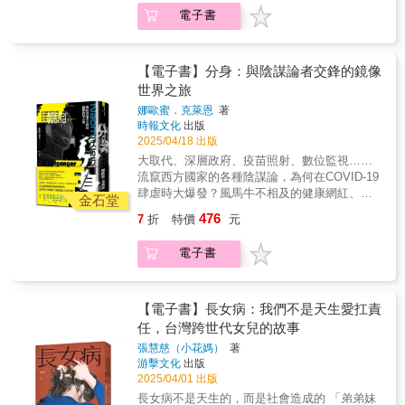
壯一非虛構文學獎☆ ☆2015年日本科學記者大
先，荷蘭是全球最早將循環經濟納入政策規劃
問的公眾意見，以及似乎毫無科學根據、不透
電子書
的激烈碰撞誰的命更值錢？拯救一條命的代價
賞☆ 風光發表的研究成果竟一夕蒙上陰影， 最
與實踐的國家之一，目標是在2050年前實現完
明的制定過程，促成地方條例的誕生，縣民真
是多少？我們每天都在做出這樣的選擇，卻未
終成為嚴重的學術醜聞事件， 究竟是誰，動了
全的循環經濟。為了達成這一目標，荷蘭政府
正的聲音究竟是什麼？遊戲真的是洪水猛獸
曾察覺。本書帶你重新審視社會制度、人道主
什麼手腳？ 為了什麼？又是從何時開始造假的
發布了2023～2030年的國家循環經濟計畫。我
嗎？◤一國所面臨的問題與社會矛盾，往往最
義與市場經濟的交鋒。＊一場關於「人類價
呢？ 2014年初，日本頂尖科學研究中心理化學
【電子書】分身：與陰謀論者交鋒的鏡像
們也將看到荷蘭與自然共存的傳統與創新：自
先從地方顯現◢一名日本的地方電視台記者秉
值」的終極反思在資本運作、法律判決、政策
研究所召開記者會，由研究員小保方晴子、組
古以來創造許多獨特的空間型態，像是風車和
世界之旅
持不屈不撓的精神，對此進行了長達3年的深入
決策之間，每個人的價值其實早已被計算，只
織工程學權威?井芳樹、生物複製技術專家若山
水上住宅。早在15世紀，荷蘭人就利用風車調
調查與取材，經過多方採訪、不斷檢證後，鑄
娜歐蜜．克萊恩
著
是我們從未認真去面對。這是一場殘酷的現實
照彥三人列席，宣布發現全新萬能細胞「STAP
節水位，擴大土地面積以進行農業活動和定
成這本完整的報導紀實，揭露一場「違背科學
時報文化
出版
課程，也是一場深刻的思辨之旅。隨著閱讀的
細胞」，震撼學界。 雖然此前已有萬能細胞問
居；荷蘭風車不僅是排水工具，更是輔助農業
與民意」的立法運動背後的運行，將「遊戲成
2025/04/18 出版
推進，你會發現作者的經歷彷彿變成了你的親
世，但小保方等人宣稱，只要對動物體細胞施
和工業生產的重要設施。在能源轉型方面，荷
癮 VS. 個人自由」的探討，延伸至「社會治理
大取代、深層政府、疫苗照射、數位監視……
身體驗。從一開始的尷尬與不適，到逐漸（即
加簡單的外部刺激，就能使其變為STAP細胞，
蘭政府於2017至2018年間啟動了大規模的能源
& 政權操作」的內幕，反映各界真實聲音的同
流竄西方國家的各種陰謀論，為何在COVID-19
使無法完全自在）接受這場思維實驗，一步步
得以進一步生成任何一種體細胞。這開啟了改
改革，並且訂定至2030年的離岸風電路徑規
時，促使大家反思政府權力界線的劃分。敏銳
肆虐時大爆發？風馬牛不相及的健康網紅、極
深入探討這些棘手的問題。
寫細胞狀態的可能。加上製作方法、效率都更
金石堂
劃。荷蘭的能源政策變革不僅是出於氣候目標
地察覺細微徵兆，透過長期深入調查來揭露真
右派分子，為何在疫情期間大會合？太荒謬
為優異，有望大幅應用於再生醫療，被視為劃
的考量，還考慮到經濟效益和長期投資的穩定
476
7
折
特價
元
相，正是地方記者的強項與使命所在，這絕不
了，所以無法認真；太認真了，所以無法荒
時代的發現。 STAP細胞橫空出世，論文登上英
性。期待讀者們閱讀後，對永續發展的實踐能
僅是「一則地方故事」。
謬。在這個集體暈眩的時代，我們是否能攜手
國權威期刊《自然》，引起全球熱議，而主導
獲得更多新的思路與啟發！本書描繪了荷蘭人
電子書
撥開謠言的迷霧？如果某天你發現自己多了一
此項研究的小保方晴子也成為冉冉新星。作為
與荷蘭社會如何順應自然環境變化，以及歷經
個幾乎和你一模一樣，但又完全不同的自我，
年輕研究員，小保方展現的研究熱忱與做出的
政治、經濟、社會與文化等層面的變遷。荷蘭
你會怎麼辦？娜歐蜜?克萊恩就親身經歷這樣的
成果獲得諸多讚賞，媒體更熱烈報導她的故
不僅從過去到現在充滿了轉型和改變，從現在
事--她被迫面對一個與她持有完全對立觀點的分
【電子書】長女病：我們不是天生愛扛責
事，掀起一陣「小保方旋風」。 ◤集結哈佛大
到未來也持續在轉變。在轉型過程中，荷蘭人
身，而這個分身的名字和公共形象和她非常相
任，台灣跨世代女兒的故事
學教授、頂尖生物複製技術專家、一流幹細胞
如何展現社會與環境永續的創新。
似，以致許多人分不清誰是誰。她因此感到身
學者、理化學研究所破例錄用的天才研究員等
張慧慈（小花媽）
著
心失衡、迷失方向，直到她開始理解，這種現
人的超菁英團隊，研究論文卻漏洞百出？！ 先
游擊文化
出版
象反映一種無法定義的陌生感：AI生成的文字
是論文圖片被質疑剪貼，資料也被點出問題，
2025/04/01 出版
正在模糊真實與虛假的界線；新世紀的健康企
更重要的是，始終沒有人成功複製實驗……種
長女病不是天生的，而是社會造成的 「弟弟妹
業家變成反疫苗人士，混淆左派與右派的政治