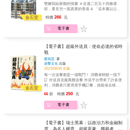
大，變成高聳的大廈、將街區封閉改道、將賤
年總是固定要出那麼一兩場車禍、帶走一兩個
頒花郎武功勳章，成了為國捐軀的崇高英雄；
雙腳寫給家鄉的情書 ＃走過二百五十四條屋
骨，一切的不平等，都赤裸裸地在解剖台上呈
對紛雜的素材如何剪輯等等。導演也探討了我
民逐出新貴的高牆領地。作者呼籲政府打破保
孩子的生命，你還會稱那是「意外」嗎？ 你可
倖存的58名官兵，則必須與殘兵敗將的污名對
邨，看見另一面真實的香港 & 「這本書以公屋
現了。
們如何在所立足的這個當下回望過去╱歷史？
護黑錢的資訊高牆：防制洗錢、追查逃稅、向
能會說：「這附近的駕駛開車都太莽撞了！」
抗。他們不只因船隻沉沒而罹患創傷後壓力症
為題，但寫著寫著，我逐漸發現我要談的不只
如何解碼香港的離散宿命？而在本片拍攝期期
非薪資所得加稅，用這些收入提供綠地、圖書
266
或者說：「總是有媽媽顧不好自己的小孩！」
金石堂
特價
元
候群（PTSD），更為了獲得「衛國有功」的榮
是公屋：印象被定形、生活被規範、需求被馴
間，香港社會發生巨變，讓這部原定為「後雨
館、社宅和福利，使社區宜居，相信這些更值
然而，像這樣歸咎於人為失誤，並無法預防類
譽，展開一連串艱苦的抗爭。沒能跟同袍一起
服、聲音被代言&hellip;&hellip;這些事情，當然
傘」的電影變成了「後一九」電影，導演又如
得臺灣努力。──盧郁佳／ 作家（作者）以快速
似的事故再次發生，我們只會一次又一次地看
電子書
活下來，面對罹難的同袍及其家屬時的罪惡
不只在屋邨發生。在屋邨中，政府在生活的位
何予以詮釋？本書最後並附有電影精選圖輯。
的步伐走過倫敦鉅富的生活、家園與各種事務
到開得太快的車，在路口撞上恰好沒有成人管
感；韓國社會因為他們在船隻沉沒後生還，沒
置相對明顯，規限和挑戰因而相對直接；但同
之間，令人瞠目且深感不安。──丹尼．道靈
束的孩子； 而你心知肚明──自己有時候也會超
有跟著一起死去而帶給他們的羞辱感
樣的困難，可不限於屋邨，甚至不限於香港
（Danny Dorling）／《大減速》（Slowdown:
速駕駛、有時候也會不小心放開孩子的手。 要
&hellip;&hellip;種種痛苦都讓倖存者對自己感到
&hellip;&hellip;走遍全港大小屋邨之後，我得到
【電子書】超級外送員：使命必達的省時
The End of the Great
突破這個奪命迴圈，我們只有將目光從「不可
失望。在韓國社會成為受害者一事，不如想像
的最大感應，大概就是黃偉文筆下那位少年的
戰
Acceleration&mdash;and Why It&rsquo;s
能避免的人為失誤」轉向「可預防或降低危險
中容易，因為人們心中都有一個典型的「受害
躁動：說話很難，但還是要想辦法說話。 & 畢
Good for the Planet, the Economy, and Our
的人造環境」： 駕駛的視線是否被遮擋了？汽
蔡宛芸
著
者形象」，而不符合這個形象的人，便無法獲
竟無論是在或不在屋邨，在或不在香港，如何
Lives）作者一部精采又重要的紀錄，描述了由
游擊文化
出版
車為何被設計得能開到那麼快？夜間的道路照
得人們的同情。甚至對社會群眾來說，這些倖
讓自己繼續說下去，如何讓更多人能夠說下
極端財富宰制、也為這些財富而存在的城市。
2023/08/30 出版
明是否充足？居家空間為何與道路緊鄰？ 然
存下來的人不像受害者，更像是「好運的
去，應是我們既生為人的功課。」
──安娜．明頓（Anna Minton）／《大資本》
而，如此直搗問題核心的叩問，勢必遭遇重重
每一次送餐都是一場戰鬥！ 消費者輕鬆一指下
人」。藉由本書，我們可以看到韓國社會是如
&mdash;&mdash;梁啟智 & 土地是香港最稀缺
（Big Capital: Who Is London For?；暫譯）作
阻礙──每當事故發生，一場風向爭奪戰立即吹
訂 外送員克服萬難送餐 外送平台帶來了許多便
何放置自己的傷與社會的傷；政治操弄、媒體
的資源，以此而生的住房問題一直是收入不高
者令人大開眼界&hellip;&hellip;半是指南，半是
響； 誰有故事的發言權，那人會拿著發言權講
利，消費者只要滑滑手機訂餐，就能省去移動
謠言、社會輿論與確認偏誤是如何助長社會對
的人們與政府的沉重壓力。只要凝視著任一張
金石堂
對日益擴大的貧富差距之控訴。──《金融時報
出什麼樣的故事，就是意外的奧秘所在。 ☞那
時間，但外送員卻必須突破層層關卡，才能達
受害者的不諒解；倖存者與創傷者又是如何受
香港公屋的照片，很難不感受到衝擊：這麼多
250
66
折
特價
元
》（Financial Times）當代版《坎特伯雷故事
會是一個差勁工人的故事，還是一個積水地板
成任務！ 本書以作者親身擔任外送員的經驗，
到社會的各種暴力對待&hellip;&hellip;藉由作者
家戶、這麼多種人生、這麼多的人，被框在一
集》&hellip;&hellip;本書負有嚴肅的使命。
碰上超高速運轉生產線的故事？ ☞那會是一個
以及訪談多位外送員的研究，揭開這份工作如
的第一線訪談，傾聽韓國天安艦官兵、世越號
個又一個小小的方格子裡；數量龐大的方格子
電子書
──《泰晤士報》（The Times）&&
莽撞駕駛的故事，還是一個未設置行人專用道
何讓眾人擁抱，卻又讓人說出「外送員不是人
師生、軍中性少數者，以及其他社會受害者的
在窄仄的土地上堆疊成高聳的大樓，多棟大樓
的故事？ ☞那會是一個不當用火的故事，還是
幹的！」 透過紮實的田野調查，本書重現了外
沉痛告白，重新審視、反思身為社會一員的我
再組成屋邨&hellip;&hellip;截至二〇二三年八
一個危老建築缺乏消防通道的故事？ 本書揭示
送員在工作現場遇到的衝突，呈現他們在騎車
們，該以何種態度、認知及信念來面對這些事
月，香港有二百五十九條公共屋邨，是近三分
了「意外」這個詞如何保護當權者與企業家──
搶快、收到負評、與人吵架、勞資爭議背後的
【電子書】瑞士黑幕：以政治力和金融制
件。我們無法阻止悲劇到來，但能學習如何傾
之一香港人的生活空間；而等候住進公屋的申
誰會死於意外而誰不會，是由金錢和權力決
辛酸苦辣。 ▎他們為什麼想當外送員？ 快遞
度，為名人權貴、超級富豪、獨裁者、特
聽創傷、接住身處困境之人。當我們開始去看
請案超過二十三萬件，平均要等五‧三年才有機