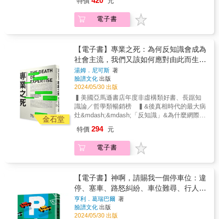
420
特價
元
20年來的研究工作中，持續探討重大危機為社
人，最大宗的升學舞弊案。人生勝利組的財富
驗的「家」。在這本書中，讀者可以看到政
一個單純的外在條件，變成對一個人在智識、
會帶來的啟示。2020年，克林南柏格居住的紐
致勝方程式2019年5月，美國聯邦檢察官公布一
策、文化與行動之間的關係，以及在冰冷的時
性格、乃至道德上的判斷依據？
電子書
約恰好就是全球疫病大流行的致命熱點，紐約
起震盪社會的詐欺案。這起「最大的大學入學
代浪潮仍團結努力的微光。台灣與英國制度雖
◇◇◇◇◇◇◇◇◇◇◇◇◇◇◇◇◇◇◇◇&&
在當時一度進入「暫停」狀態。他利用疫情之
騙局」，涉案人數逾50人、行賄金額高達7000
不相同，但面臨的困境與期盼卻具備跨越時空
曼恩因兩本前作成為廣受注目的女性主義新
初這段時間仔細觀察「大蘋果」的曼哈頓、布
萬美金，不但衝擊美國極具公信力的大學入學
的力量，讓我們更能夠跳出既定視角，並開始
星，她卻用各種方式逃避露臉宣傳，因為她覺
朗克斯、史泰登島、皇后區、布魯克林這五大
考試SAT、ACT等測驗的公信力，更揭發了高
【電子書】專業之死：為何反知識會成為
培力自己、團結同伴，最終改變這個社會。──
得自己「太胖」。她坦言自幼因身材而受到欺
行政區之間的情況差異，也從每個行政區找出
等教育已長年淪為富人與權勢階層的金錢遊
廖庭輝（洛書） OURs都市改革組織研究員
社會主流，我們又該如何應對由此而生的
凌和貶低，導致她極度節食，時而暴食。她細
疫情中個人經驗可供見微知著的居民，進行深
戲。被起訴的名單中赫然可見社經地位崇高的
數自己人生的重要時刻：婚禮、當上教授、女
危機？
湯姆．尼可斯
著
入訪談。&接受作者為本書所做訪談的幾位紐約
好萊塢明星、知名企業執行長、律師、醫生等
兒出生的時候，腦子想著的都是自己「太
臉譜文化
出版
客包括──&&一位小學校長，其身處的社區是頭
人士。造假是份賺大錢的好生意舞弊案的首腦
胖」。作為一名女權哲學家，她想要相信自己
2024/05/30 出版
幾個真正意識到疫情威脅的區域；一位政府職
辛格是聲譽卓著的升學教練。他鐘點費高昂，
不受文化煤氣燈的影響，但她無法。&曼恩以本
▍美國亞馬遜書店年度非虛構類好書、長踞知
員，她的工作是協助當地醫院取得所需資源並
穿梭於有錢人家的客廳，指導他們的孩子準備
書揭露自己長年與內化的「體重羞恥」拉鋸的
識論／哲學類暢銷榜 ▍&後真相時代的最大病
保護該區選民的生命安全；一位酒吧老闆，他
備審資料、指點面試技巧，更重要的是──如何
生活。她發現，在過去的數十年裡，從種族到
灶&mdash;&mdash;「反知識」&為什麼網際網
因疫情而生計出了問題，難以讓家庭獲得溫
考上名校。當焦慮的家長想更進一步為孩子打
金石堂
貧富到性取向，每一個類別中的隱性偏見都在
路開放、高等教育普及、新聞媒體蓬勃發展，
飽；一位在疫情中建立起互助網絡的退休檢察
算時，他更體貼地開一扇保證入學的「側
294
特價
元
減弱，除了一項例外：體型。曼恩將個人故事
卻讓當代社會鄙視專業、陷入前所未有的反智
官；還有一對維繫市政不可或缺的重點工作者
門」，為願意花大錢的客戶量身造假，買通球
與其擅長的嚴謹研究、標誌性的尖銳分析結
思潮？本書將帶我們反思「專業」的意義，爬
（essential worker）伴侶，兩人於疫情期間為
隊教練或資格考辦事員，送這些踩著金山銀山
電子書
合，對各種肥胖汙名一一提出反證，揭露人們
梳專家與公民的關係在當代何以崩解，並找回
兼顧職務與照顧膝下幼子而蠟燭多頭燒。&&本
的年輕學子，進入通往美好未來的窄門。而
是如何以「健康」之名合理化體型歧視，進而
民主社會中兩者應有的相處之道。&讀賣哲學
書有細緻的微觀經驗書寫，也放眼全球，網羅
且，辛格的服務對象不僅限於美國，他經營
導致我們對一個人的吸引力、毅力、智力做出
（哲學新媒體）朱家安（哲學雞蛋糕腦闆）李
世界各地在疫情下最即時的統計資料、研究報
的，是跨國事業。公平、正義？滾一邊去吧。
毀滅性的假設，以及這如何與其他壓迫系統相
取中（《大誌雜誌》、《The Affairs 週刊編
【電子書】神啊，請賜我一個停車位：違
告與實況分析。書中各自獨立的個人生命故事
《華爾街日報》資深記者梅麗莎．寇恩、珍妮
交叉，甚至造成工資差距、醫療忽視、教育成
集》總編輯）何飛鵬（城邦出版集團首席執行
與作者專業的社會學宏觀視野緊密交織、相輔
停、塞車、路怒糾紛、車位難尋、行人空
佛．李維茲抽絲剝繭、深入調查，完整爬梳這
果不佳。&曼恩提出一種新的「身體反思性」政
長）馮勃翰（國立臺灣大學經濟系副教授）蔡
相成。疫情看似逐漸遠離，但在大疫過後，一
起侵蝕大學入學系統，讓公平與正義顏面掃地
間不足……改善「車本位」的都會空間與
亨利．葛瑞巴爾
著
治&mdash;&mdash;徹底重新評估我們的身體
依橙（陪你看國際新聞創辦人）蔡淇華（作
切還有待你我努力爭取改變。人類迴避不了以
的驚天大案，揭露美國高等教育如何長期被金
臉譜文化
出版
交通規畫，打造以「人」為本的生活環境
在世界上存在的目的：它只為我們存在，不為
家、高中教師）鄭國威（泛科知識公司知識
下問題：是什麼讓社群在災害中凝聚？什麼導
權買通。教育是一件普世的事，而財富是跨國
2024/05/30 出版
其他人。當談到肥胖恐懼症，解決辦法不是更