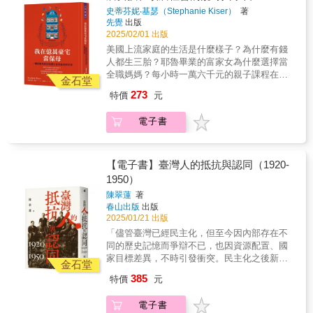
相？媒體與科學家關於真相與話語權的角力
他人，自尊心較高  懂得察言觀色，習慣周全
史蒂芬妮‧基瑟（Stephanie Kiser）
著
戰》將幫助我們看見科學界與新聞媒體之間的
大局  任勞任怨、腳踏實地、值得信賴  勇於
先覺
出版
重要關係。▎當科學家沉默，當真相被隱瞞，
面對挑戰、學習意願高、追求成長  蠟燭型人
2025/02/01 出版
科學傳播的裂痕可能帶來不可挽回的後果。費
格，習慣燃燒自己，照亮別人，忽略自己的需
美國上流家庭的生活是什麼樣子？為什麼有錢
歐娜‧福克斯（Fiona Fox） 帶領我們深入剖析
求 【一致推薦】 羽茜（作家） 吳沛憶（立法
人都生三胎？耶魯畢業的富家女為什麼選擇當
過去二十年科學界最具爭議的故事，如：當轉
委員） 洪仲清（臨床心理師） 苗博雅（臺北市
全職媽媽？每小時一萬六千元的親子課程在上
基因食品的「恐懼標題」成為茶餘飯後的話
金石堂
議員） 海苔熊（Podcaster） 蔡宜芳（諮商心
什麼？ ──問他們的保母就知道！★房慧真、鄧
題，身為科技媒體中心的執行長，如何肩負起
273
特價
元
理師、親職教養作家） 盧建彰（詩人導演） 藍
九雲 誠摯推薦出身底層的25歲保母，在美國上
說服科學家站到媒體面前說明的責任。她在新
佩嘉（臺大社會系教授） 這本書是父權家庭的
流階級看見的教養與生活實況史蒂芬妮的父母
聞戰場的聳動標題中，盡力維護科學研究結果
電子書
鬼故事，跨世代、跨階層的長女們，有做不完
用微薄薪水窮養四個孩子，她從小被評估為
能夠被正確傳遞，以及各項資訊的公開，捍衛
的照顧勞動，小時候照顧弟妹、成年照顧弟妹
「發展落後」，卻努力成為家族第一個上大學
大眾對於科學的信任。如果你想知道：¤ 科學
的小孩、中年照顧年邁的父母，職場還要照顧
的人。沒想到，畢業後竟墜入學貸地獄──利率
溝通的透明性，如何影響我們對現代重大科
任性的同事。她們不是天生充滿責任感，而是
4.5％，月還款3萬5，錢都拿去繳利息，本金幾
【電子書】臺灣人的抵抗與認同（1920-
技、生化、醫學議題的理解？¤ 為何科學家選
社會把照顧堆在女人肩上，長女來不及做個孩
乎沒減少。窮途末路的她，只好展開從未想過
1950）
擇「沉默」或被「禁聲」，而這又會帶來何種
子，就要進入照顧鏈裡補位。長女要愛自己，
的職涯：幫紐約上東區富豪家庭帶小孩，擔任
影響？¤ 科學的複雜與微妙，如何在媒體的喧
陳翠蓮
著
不能只是買珍珠，得打掉父權違建、排序迷
富N代幼兒的「私人特助」。每週實領3萬8千元
囂中失去立足之地？本書推薦給：✓ 對科技、
春山出版
出版
思，讓家人攜手做照顧的夥伴。
現金，依照不同家庭的工作狀況，年薪上看240
媒體與社會影響交集感興趣的人✓ 關心重要科
2025/01/21 出版
&mdash;&mdash;藍佩嘉（臺大社會系教授）
到480萬台幣。這份薪水看似解決了生活困境，
學議題的讀者✓ 渴望瞭解科學報導重要性的讀
「儘管臺灣已經民主化，但至今因內部存在不
「親職化兒童」指孩子成為「小媽媽」。在家
幾年下來，她也對富豪家任性難搞的孩子們產
者誠摯推薦台灣科技媒體中心執行長 陳璽尹
同的歷史記憶而爭辯不已，也因資源配置、國
中得承擔更多家務、照顧弟妹，有些甚至中斷
生了感情──然而，長達12小時的工時讓她幾乎
中正大學特聘教授／台灣科學媒體協會理事
家目標差異，不時引發衝突。民主化之後新生
學業、打工賺錢幫忙還債，或需要照顧失能的
沒有餘力經營真正的人生，更別提曾經有過的
金石堂
長 黃俊儒PanSci 泛科學各界讚譽★「當科學
的臺灣共同體仍須戰戰兢兢、努力維繫認同與
家長。這些人常常是家中的長女，當他們成為
寫作夢……金錢能買到的東西、階級的現實、
385
特價
元
成為頭條新聞時，費歐娜‧福克斯……總在事件
向心：包括如何增進臺灣這塊土地上先來後到
家中的小小支柱，讓大人感到無比安慰。這樣
僱主家的精緻教養，都不斷刺痛著童年充滿陰
的核心位置。」——《金融時報》★「這才是
不同族群之間的相互理解；如何對一起走過的
的孩子可能因此得到家人的認同、肯定甚至是
影的史蒂芬妮。她也同時看見，即使是有錢人
電子書
科學應該被討論的方式。」——賈斯汀‧韋伯
苦難與變革形成集體記憶、產生共感；如何使
依賴，但大人卻往往忽略了他其實還是個孩