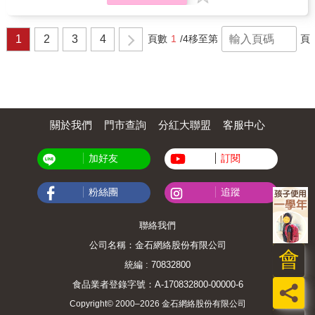
戶」，實際上卻包庇了犯罪與不法。 三位記者
與獎金制度，你將看見這些越來越嚴苛的條
人」家庭 她們踏入特種行業的原因各異 有人從
力」，倖存者復原歷程需要個人、家庭和社會
與組織犯罪與貪腐舉報計畫（OCCRP）合作，
件，如何把一個一個外送員推上搏命送餐的高
小被送養、遭家暴，自小就得想辦法謀生 有人
整體一起正視。創傷非從己身而來，當我們經
並有英國衛報、法國世界報等共150位來自世界
風險環境。 ★台灣社會學會田野工作獎作品改
被父母當搖錢樹，少女時代就被賣到妓女戶 有
歷到並意識到它（心理創傷），才有機會開始
1
2
3
4
頁數
1
/4
移至第
頁
各地的記者參與調查，準備一起公開這些弊
寫★ &
人懷抱歌星夢，圓夢途中卻遭性侵 有人原本生
轉化為療癒及智慧來源。&mdash;&mdash;黃
行。但他們意識到，瑞士為了保護銀行祕密甚
活平凡安穩，卻遇上好賭的另一半 婚後，她們
雅羚｜諮商心理師公會全國聯合會理事長、元
至限制了新聞自由，並以入獄威脅調查人員。
為家庭付出 卻有一個不能說的祕密 有些孩子接
品心理諮商所諮商心理師兼所長對於曾經歷創
這份以國際最高保密規格完成的調查報導具有
納她們的工作 有些孩子得知之後，再也不聯絡
傷的患者來說，社會支持的重要性不言而喻。
巨大的政治爆炸力，揭開金融體系幕後的故
她們承受有色的眼光，覺得是一生難以洗刷的
自新屋保齡球館大火八年以來，有一句話深深
事，首度向全世界公開瑞士信貸的真相。
恥辱 原本為了生活才進入這一行的她們 常常被
印在我心中：「活下來的人，才是必須扛起悲
周遭環境拉下去 染上毒癮、賭癮、疾病、欠高
關於我們
門市查詢
分紅大聯盟
客服中心
傷重擔的人。」 這也是為什麼我咀嚼本書的文
利貸、加入人蛇集團&hellip;&hellip; 來到萬
字後感到如此共鳴的原因&hellip;&hellip;由衷感
華，是她們人生的最後一站 在漫長的歲月裡，
謝那些願意分享自己經歷的倖存官兵，同為倖
加好友
訂閱
沒有人看得起她們 年老時，卻有一群熱血的人
存者，我深刻理解對於患有創傷後壓力症候群
想要讓她們重新找回自己的價值。 本書另收錄
（PTSD）的患者來說，回憶過去是件非常辛苦
三位珍珠家園工作人員的故事 她們來自荷蘭、
的事。最後，也感謝作者願意承擔起沉重的輿
粉絲團
追蹤
新加坡與台灣 她們遠離家鄉來到萬華 陪伴婦女
論，鼓起勇氣去做正確的事，傾聽倖存官兵的
人生最後一站 她們並不「偉大、有愛心」 她們
聲音，並試圖以最佳方式傳達他們的親身經
也會無奈、生氣與沮喪 但她們懂得互補不足、
聯絡我們
歷，讓這些屬於你我的故事，能夠被更多人看
成為彼此最好的夥伴 一起面對工作上的挑戰和
見。&mdash;&mdash;黃鈺翔｜消防員工作權
公司名稱：金石網絡股份有限公司
內心的衝擊 &
益促進協會理事長、新屋大火倖存消防員消防
會
員是救死扶傷的行業，水裡來火裡去的英勇形
統編 : 70832800
象是世人對消防員的傳統認知。但我們同時也
食品業者登錄字號：A-170832800-00000-6
員
比其他人更容易體驗傷害，不論是身體或是心
靈。就如災難現場的慘況抑或是同儕的死傷，
Copyright© 2000–2026 金石網絡股份有限公司
其實都會在我們的生命中留下痕跡，所以我們