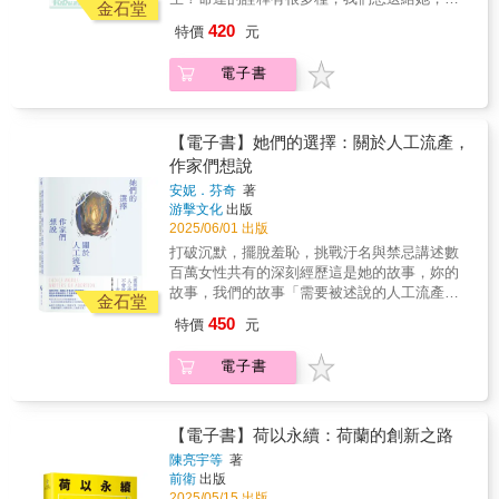
為了逃離父母，我們可以外包「贍養父母」的
金石堂
一個客觀的見證。這是屬於我們這個時代的公
名家人回流返港。她要面對的，是雙人份的長
她成全自己的那一種。「人工流產」是全世界
工作， ▎不需要被世間的規則所困。 「到了這
民課本，透過調查、採訪、還原、紀錄，呈現
420
特價
元
照，一個被困了近三十年的精神病兄長，以及
數百萬女人共有的經驗，保守估計，台灣每年
個年紀，我還在沒出息地渴望著母親的愛嗎？
出課本上的「民主」二字走進現實時，會是什
自身長久處於這個家庭中所累積的身心壓力與
亦有數萬名女性進行人工流產；然而，或因為
我每天都在反覆問自己。我終其一生都在渴望
麼模樣。本書特色 第一手現場記錄，填補這
電子書
痛苦。本書是記者譚蕙芸對自身家庭深入的書
罪惡感、羞恥感、傳統文化既定的汙名或禁
母親的認同，但也拚命想從她身邊逃離。我對
段重要歷史的空白 結合深度報導與學者析
寫與解剖，回溯了這個家庭曾錯過的種種，重
忌，我們鮮少聽到女性願意公開談論自己的人
母親混沌、複雜的情感把我推入了痛苦的深
論，兼具可讀性與研究價值 多元聲音呈現，
建了那些佚失的過往以及她曾無法真正接近、
工流產經驗。「不說，不代表不存在。」《以
淵，可怕的是，就算內心再矛盾，我也必須懷
從基層行動者到學者專家的全方位視角 邀請
認識的哥哥，也記錄了她如何在三年中，扭轉
為無人傾聽的她們》即是聚焦於此一女性經驗
【電子書】她們的選擇：關於人工流產，
著對母親的複雜情感，承擔起照顧母親的責
讀者參與，共同創造這段影響未來台灣社會的
了這個家近三十年的困局。作者認為，家庭歷
的跨領域文集，由作家吳曉樂擔任主編，廣邀
作家們想說
任。 到死之前都會如此痛苦嗎？不，我們可以
重要歷史，附錄「台灣罷免大事記」結局由你
史的重建，其實很類似家庭中的轉型正義，當
多位活躍於當代文壇與學術領域的女性聲音，
得到自由。在生命走到終點之前，我必須跟母
來寫！
安妮．芬奇
著
舊有價值或權威被淘汰，首先要做的，是要承
透過小說、詩歌、劇本、訪談、論文等多元形
親訣別。為了在社會層面上逃離母親，我們必
游擊文化
出版
認發生過什麼事情，讓受壓迫者與弱小者能公
式，橫跨文學、法律、歷史、醫療等範疇，細
須先在現實中創造『子女不必盡孝』的選
2025/06/01 出版
開講述他們的經歷。而文本獨有的生命力，也
膩描繪女性在面臨生育選擇時，自身的思索與
擇。」 ──菅野久美子 本書深入探討原生家庭
打破沉默，擺脫羞恥，挑戰汙名與禁忌講述數
為家庭成員帶來了改變。作者為了撰寫本書，
感受，讓長久以來被忽略的經驗得以訴說，也
的虐待、缺愛與疏離，也及近年在日本興起的
百萬女性共有的深刻經歷這是她的故事，妳的
為了更理解哥哥的心靈世界，找藝術家解讀哥
重新思考女性的生育自主權議題。本書分為兩
「代理家人」服務。這是作者寫給所有渴望逃
故事，我們的故事「需要被述說的人工流產故
哥塵封多年的創作，卻因緣際會入選為二○二五
輯，輯一收錄小說、詩歌、劇本。運用文學的
金石堂
離父母之人的一封信，也是對當代社會拋出的
事是不會放棄的。」 ——安妮．芬奇「人工流
年巴塞爾藝術展香港展會的參展作品。原來，
各種體裁，或書寫墮胎經驗，或嘗試在不相通
450
特價
元
提問：面對深愛但也恨之入骨的父母，「孝
產這回事，最終決定權只應該屬於子宮裡裝著
在病情深處的創作，是哥哥說話的方式，哥哥
的經驗中，找尋最小公倍數；亦著眼於人工流
道」是否仍為必須遵循的唯一道路？ ★各界推
胚胎的那個人，因為不論他人如何影響，要永
終於可以向這個世界傳達出他的聲音。
產議題，開展出關於以前、以後的想像，還有
電子書
薦 吳曉樂（作家）專文作序 李佳燕（家庭醫
遠伴隨這個決定活下去的是這個心智、身體、
關乎身體、他者的感受與思考；並建構場景，
師） 李茂生（臺灣大學法律學系名譽教授） 周
情感、意志和靈魂。」——安妮．芬奇（女性
展開一場橫跨三代的對話與辯證。輯二收錄十
慕姿（諮商心理師） 陳潔晧（作家） 隋棠（演
主義詩人）「無論做決定的過程多麼地痛苦，
三位受訪者的真實故事，她們來自不同社會背
員） 鐘穎（心理學作家．「愛智者書窩」版
充滿多少搖擺不定與自相矛盾，這都是我們的
【電子書】荷以永續：荷蘭的創新之路
景，但都曾在人生的不同處境下做出抉擇。也
主） 一致推薦 ●吳曉樂（作家）── 菅野並未
決定。」——Caitlin McDonnell（詩人、作家）
論及法律、歷史，既討論墮胎入罪、嬰靈興盛
陳亮宇等
著
承諾，拋棄父母的人會立刻得到煥然一新的生
《她們的選擇》是一本結合了詩歌、故事與散
前衛
出版
潮等近代台灣墮胎史的各種面向，並從法規制
活，相反地，有秩序等待被建立，有空缺等待
文的文學選集。主編安妮．芬奇耗費20年，蒐
2025/05/15 出版