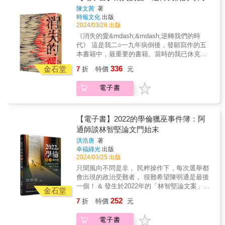
振奮人心的誠實，此書成功消除了許多肥胖者
於網路報《聯邦主義者》後，迅速累積了上百
性，譜寫紐約、美國乃至多國的疫情樣貌。&閱
邊小吃店的越南移民，以13個生命故事串聯出
的市政收入。🚗高緯度地區車主將積雪從停車
陳文茜
著
不應承受的羞辱。作者曼恩對這個世界提出犀
萬的閱讀人次，也因此受到牛津大學出版社注
讀本書勾起我推動「記疫」時的許多心得與經
一段隱藏的越南／臺灣史。說故事的人有計程
時報文化
出版
格鏟淨、車子駛離後，會在原地擺放椅子占整
利的分析，提醒我們肥胖體態不是偏差、並非
意，進而邀請他將這個主題擴充撰寫成本書。
驗。《記疫》是在疫情期間，以落實人文社會
車司機、賣米線的老爺爺、市場雜貨店的阿
2024/03/26 出版
天的位──「此雪是我鏟＝此路是我開」的心態
異常，且始終不應被如此看待。本書內容扎
&▍ 專家與公民關係的瓦解，就等同於民主制
視野的公共性為核心的一項社會溝通與記錄工
姨、美甲店老闆；有過去是跨國企業千金的奶
導致停車位更加一位難求。🚗為確保上班有方
《消失的愛&mdash;&mdash;逆轉我們的時
實，屬於本世紀每一個人都應精讀的經典讀物
度的失能&在書中，他將告訴我們人類拒絕溝通
作。成果包括上千位臺灣各領域人社學者與公
奶、在西貢經營布行的一家人，還有中文老
便的車位，車主不得已大清晨先開車去卡位，
代》 這是我二○一九年病倒後，發願寫作的五
&mdash;&mdash;若我們期待能創造一個對肥
的天性加上網際網路普及、高等教育商品化、
民的紀錄、分析短文與紀錄片。其中也提出許
師、跨國轉學生。他們是近在我們身邊的活歷
用上班前最後幾小時在車上補眠。&本書挖掘停
本書籍中，最重要的書籍。當時的我已休克三
胖者抱持更多尊重、更少輕蔑的世界，更是如
新聞產業娛樂化的推波助瀾，是如何讓大眾並
多重要問題，包括產業根留臺灣的重要性與挑
史，串聯臺灣與越南，無比重要卻大隱於市。
車場導致的房價走高、市政貪腐、環境隱憂、
次，身上裝了人工血管。 #如果人生剩下的日
此。&mdash;&mdash;埃薇特・狄翁／《無重
未變得更有知識，反而變得憤怒、無知而反
戰有哪些？如何強化社會互信與團結？科學證
336
《南海血書》、華僑「歸」臺……追求自由與
金石堂
7
折
特價
元
交通死結，為求解方，作者參考停車研究重量
子不多我該做什麼？ 我想到李敖大哥生前的叮
之有：為我強韌的身體與靈魂創造空間》作者
智。而專家當然也有可能出錯－－究竟專家為
據與災難治理的權衡之道為何？緊急救難政策
安康之路移民以遷徙的軌跡書寫歷史，反映時
級學者的畢生心血，也接觸新一代思想家、運
嚀：「文茜，妳太浪費你的才華，不要花那麼
&▎我相信，就肥胖這個二十一世紀的重要難題
何犯錯、如何犯錯，身為公民的我們又該怎麼
的法理根據與保護人權，兩者怎麼權衡？如何
代的動亂、社會的變動。本書從1970年代起
電子書
動人士及施政者，看他們怎麼尋找都市規畫、
多時間在電視，不要只寫散文或是詩。那對於
之一，曼恩提出了極其明晰的分析。她透過科
面對、進而建立起與專家的健康關係，他在書
降低對弱勢階層與群體的衝擊？甚至於該怎樣
始，訴說因南北越戰爭，人們如何流離輾轉、
停車政策與資源再分配等議題的另類出路：&❗
妳，太簡單了。」 #妳該把妳的世界觀、歷史
學、論理與生命經驗，向讀者呈現了肥胖恐懼
中也有詳細的探討。&面對「專業之死」，我們
比較不同國家、政體或各層級政府治理的能與
拚盡全力想抵達安康之所。1980至1990年代，
在不同地段，可用不同停車費率的差異刺激汽
觀貫穿妳政治經濟學的訓練好好寫一本大書。
的道德詆毀意義，直接挑戰了社會普遍認為是
如果置之不理，將導致民主社會中公民與專家
不能？以及最重要的：面對重大危機與爭議
在越共統治之下的華人如何過生活，又怎樣透
車流動率、降低單次停車時間長度。❗提高城市
於是，躺在醫院或躺在床上的日子，我的精神
肥胖本身失德的有毒論述。&mdash;&mdash;
【電子書】2022的學倫獵巫事件簿：阿
停止對話，並有可能發展成暴民政治或技術官
時，人與人、人與環境，以及人與病毒等其他
過當時國民政府推出的「仁德專案」追尋自
公有路邊停車費率，也加強較乏人問津的私人
若尚可，即撰寫此書。 精神虛弱時，我則輕輕
艾蜜莉．納高斯基／《性愛好科學：掙脫迷
通師談林智堅論文門始末
僚主義，導致民主崩潰。這不只可能讓人類辛
物種之間如何共存？這些在在都直接或間接地
由。最後探究經由婚配、依親、遠赴海外讀書
停車場、停車塔能見度，以達成不同停車空間
地寫下《晚安，我的生命》。 今年三月底，又
思、用自己的方式高潮》作者&▎我所成長的世
苦累積了數個世紀的知識付諸東流，也將阻礙
呼應《記疫》中收錄的吉光片羽，更是必須持
而來臺定居的移民，在學業、事業之間，他們
洪浩唐
著
平衡的使用率。❗新建案停車位設置量的硬性規
是我的生日，這本近十萬字的書籍，討論時代
代向來認為「天底下最美妙的滋味莫過於苗
新知識的未來發展。&本書正是一份診斷報告，
續追問、不容遺忘的課題。&儘管紐約、臺灣兩
幸福綠光
出版
如何站穩腳步，成為照亮他人的光？以遷徙的
定酌情鬆綁（或取消），大眾交通工具反而會
的困境之書，終於出版。 & 我們本來以為這個
條」，由衷感謝凱特・曼恩催促我們步入下一
帶領我們理解專家與公民間的關係為何崩解，
地脈絡不同，他山之石可以攻錯，從疫情帶來
2024/03/25 出版
軌跡，書寫生命的故事臺灣的移民社會真貌，
蓬勃發展。此外，調高公有地停車費創造的額
時代多麼美妙， 結果它燃起的一團烈火，從古
個「不畏重量」的世代。本書精采剖析了當代
而每一個人，不論是專家或公民，又該如何化
的全球鉅變、各國因應調適，乃至於後疫情時
究竟是什麼模樣？平凡老百姓的小故事提供具
只聞風向不問是非， 民粹操作下，每次選舉都
外收入，恰能補貼公共運輸的營運。❗採用不同
老的火山口升騰，源源不絕。 只有通過歷史，
的節食文化，不僅讀來津津有味，同時是本溫
解這個迫切的危機。要力挽狂瀾，需要身處當
代開啟的全球新地緣政治，本書諸多面向都有
體而入微的視角，補足大歷史失落的一環。這
會出現的政治受難者， 很難希望陳明通是最後
以往的道路規畫，如紐約將路邊停車格朝車道
直面凶殘又冷靜的分析，才能顯現我們的時代
柔卻堅定的指南，助人擺脫肥胖恐懼的籠罩
代社會的你我共同努力，而本書正是我們急切
助於反思本地社會當年的恐慌、爭議與激情。
些「有越南經驗的移動者」在不同的年代輾轉
一個！ & 發生於2022年的「林智堅論文案」，
方向外推，在人行道與停車格間設置單車道；
為何如此暴烈。 每當我試圖抓住時代之手，黑
金石堂
&mdash;&mdash;從個人到集體，再到社會層
需要的清晰導引。&【各界好評】&這本書的出
謹此推薦讀者參照閱讀，必能有更多體悟。──
流離，從一個地方到另一個地方。他們的故事
究竟是單純的學倫事件？還是一場政治性的
用最低施工成本與既有道路元素，使路邊停放
暗的故事先把我的手抓住。 為了解開絕望的捆
次。說曼恩是寫了本「重量級」的曠世巨作，
252
7
折
特價
元
現，在這個時代裡更顯得重要。書中引用了
林文源／國立清華大學通識教育中心教授、
並未因靠岸而結束，仍在繼續，不停繼
「世紀大冤案」？ & 本書特別訪談論文指導教
車輛成為單車與車流間的屏障。&作者觀察巴
綁，我在時光的隧道中，尋找已穿越一千六百
應該不會太誇張吧？&mdash;&mdash;潔西
《納尼亞傳奇》作者路易斯筆下的惡魔史骷髏
「記疫」人文社會團隊推動者&Covid-19疫情衝
續。 本書特色★ 臺灣歷史課本應該要有，
授陳明通，首度現身說法，直球面對！ & 試著
黎、阿姆斯特丹、倫敦、波哥大及其他許多地
年全球化的囈語。 如今，冰冷又敵視的城市，
卡・德菲諾／部落格Unpublishable版主&▎這
所言：「『我哪一點不如你，』史骷髏在演講
電子書
擊全世界人們的生活，在臺灣的我們所受到的
卻從來沒寫到！★ 近代臺灣移民社會形成的重
將這起摻雜了選舉恩怨、政治鬥爭，合併著認