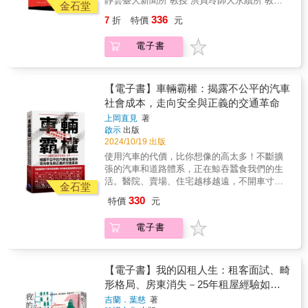
靜雲臺大新聞所 教授 洪貞玲師大永續所 教授
部打擊體制，因此沒有被體制引向歧路；在破
金石堂
本人」，反而對鄉土的愛日益深摯。戰後，國
葉欣誠政大阿拉伯語文學系 副教授 張景安臺大
壞遊戲規則的同時，揭露該遊戲是受操縱的遊
336
7
折
特價
元
民政府接管之初曾讓臺灣人充滿期待，但腐
大陸研究中心 資深研究員 尹麗喬重磅推薦親眼
戲。沒有任何事情可以確保這將會有好的結
敗、壓迫與歧視很快摧毀了這些幻想，二二八
目睹伊拉克警察部隊與伊斯蘭國駁火輾轉26小
局。然而，班雅明曾寫道：因為那些不抱希望
電子書
事件更宛如覺醒的催化劑。作者指出，正是日
時只為了進入葉門這個充滿危險的國度臺灣首
的人的緣故，希望才賜予了我們。──赫伯特．
治時期累積的反殖民抵抗經驗，使戰後臺灣人
位專訪胡賽組織、塔利班等恐怖組織的戰地記
馬庫色&發達的工業社會似乎指向一種更舒適美
面對再殖民情境時迅速奮起，更在遭遇殘酷鎮
者從以色列和巴勒斯坦的衝突，到阿富汗和伊
好、富有選項的生活，而擁有「選擇」，是否
壓後凝聚出「非靠自己不可」的國族意識。
拉克的戰火，再到敘利亞和葉門的戰地採訪，
【電子書】車輛霸權：揭露不公平的汽車
就等同於擁有「自由」？難道不是「控制」變
《臺灣人的抵抗與認同（1920-1950）》橫跨日
每一段經歷都是對人性、勇氣和信念的考驗。
社會成本，走向安全與正義的交通革命
得更高明、更細膩、更體貼、更無所不在？但
治與戰後，精心勾勒被忽略的歷史連續性軌
這些戰地報導不僅僅是新聞，更是我對這個世
相對，想要改變現有框架的主張、更具超越性
上岡直見
著
跡，並結合多樣史料與個體經驗，細緻還原臺
界的深切反思。在每一個戰地國家，我見證了
的理想和渴望，都被壓抑或嘲諷。因此難再深
啟示
出版
灣認同從萌芽、擺盪到成形的動態過程。這段
無數的悲劇和希望。敘利亞難民營裡孩子們的
刻地質疑批判，反而認同和擁抱那股主宰我們
2024/10/19 出版
從挫折中奮起、在失望中重塑自我的歷史，絕
笑容、葉門大學生對人生的期盼，戰地醫院裡
生活的力量，以它的利益和需求為我們自己的
使用汽車的代價，比你想像的高太多！不斷擴
對是我們思考當前認同議題與未來集體方向的
無助母親的失落等，這些畫面都深深烙印在我
利益和需求。表面上越是多采多姿的歌舞昇
張的汽車和道路體系，正在鯨吞蠶食我們的生
重要基石。
的記憶中。戰爭帶來了無盡的痛苦，但同時也
平，骨子裡越是了無生趣的冷感疏離。&本書可
活。醫院、賣場、住宅越移越遠，不開車寸步
讓人們更加堅強，更加珍惜和平的可貴。這本
金石堂
稱為對西方發達工業社會的總體檢，對當時西
難行；通勤時間越來越長，沒駕照連找工作都
書的寫作過程中，我不斷反思作為記者的角色
330
特價
元
方發達工業社會之所以能徹底地支配、剝削社
受到限制；年長者駕車容易出事，但不用車又
和責任。我們報導戰爭，揭露真相，但我們能
會大眾，阻斷了人們對更公平、更自由的社會
無法就醫；車子多事故也多，台灣每年將近400
改變什麼？希望這本書能夠帶給讀者些許的啟
電子書
的渴望的控制機器，提出了他獨到而深刻的見
位行人在路上罹難……根據統計，日本每年為
發和反思。我們生活在一個動蕩的世界，每一
解。馬庫色構思本書時，歐美世界處於悲觀氣
汽車承擔的社會成本高達24兆日圓，等於每輛
個人的行動都可能影響到他人的命運。臺灣雖
氛濃厚的五〇年代，因此書中並未對人類解放
車要耗費約200萬日圓。使用汽車造成的社會負
然面對中國的威脅，但整體而言，仍然是個幸
的前景抱有正面的期望。然而，或許正因為馬
擔，早就超過帶來的便利！----------------------------
【電子書】我的囚租人生：租客面試、畸
福安逸的國家，當戰爭世代逐漸凋零，包括我
庫色對西方文明系統性的尖銳分析，給予了當
--------------------------------社會生活仰賴交通，但
形格局、房東消失－25年租屋經驗如何
在內的多數人都不曾親身經歷過戰爭的無情。
時渴望解放的知識分子與學生一盞明燈、一種
什麼樣的交通模式才能帶來真正長久的幸福？
影響歸屬感，以及對居住文化與家的想像
吉蘭．葉慈
著
鼓舞，進而燃起了其後席捲全球的學運風潮。
汽車看似讓人們的外出選擇更加多樣，但實際