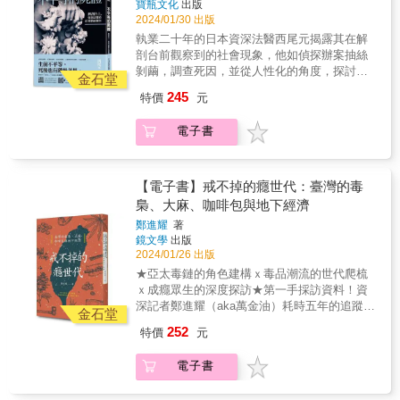
的資格。&臺灣作家楊富閔說：「我在他們身上
寶瓶文化
出版
韌性和慷慨致敬......這本書令人入迷，捕捉到
城市最令人不安也最神祕的存在。他們過著不
看見一鄉鎮之交通史，交通史也是遺棄史。」
2024/01/30 出版
新冠大流行所特有的那種揮之不去的不確定
論在社會、政治或環境層面上，都不具永續性
在減班或裁撤的公車路線後面的，是再也走不
執業二十年的日本資深法醫西尾元揭露其在解
性，同時評估了其全球影響力，以及未來我們
的生活，也成了我們這時代亟待解決的問題。
出地方的阿公、阿嬤。如果一個社會缺乏公共
剖台前觀察到的社會現象，他如偵探辦案抽絲
可能面臨的挑戰。這本重要著作有其廣度。
上世紀至今的歷代英國政府蓄意建構一種政經
交通、人行環境，形同強迫人必須持有私家
剝繭，調查死因，並從人性化的角度，探討隱
──《圖書館雜誌》（Library Journal）星級好
生態系，去支撐匯集於私人手中的極端財富；
金石堂
車，才配使用道路，以獲得移動的權利。我們
藏在冰冷遺體背後，活生生的社會問題。貧困
評&文筆優美，研究透徹。──《經濟學人》
主政者稱之為「一道能讓大小船隻一起上漲的
245
特價
元
必須正視社會中就是有許多人不會、不能、不
的屍體 / 孤獨的屍體 / 衰老的屍體 /自殺與被害
（The Economist）
潮水」。實情是，貧富差距已達到難以想像的
想或不適合開車：老人、學生、孩子、孕產
的屍體 / 幸福的屍體 / ……生前不平等，死後
地步，倫敦精華地段富人飲美酒、搭名車、享
電子書
婦、病人、障礙者&hellip;&hellip;&日本人在半
也有階級差異。無法以「病死」一言蔽之的遺
豪宴、著華服的同時，同一區內38%的兒童卻
個世紀前，就意識到自己的國土如此地狹人
體，訴說著殘酷的階級問題。「法醫尋求的不
生活在貧窮中。我們對這群富豪的認識少之又
稠，適合並且也需要發展公共交通系統，來拮
是「案件的真相」，而是『死亡的真相』。我
少。他們是誰？他們怎麼看待自己，看待別
抗如火如荼的私家車浪潮，以避免車輛氾濫帶
們的工作就是在解剖台前和遺體面對面，傾聽
【電子書】戒不掉的癮世代：臺灣的毒
人，看待倫敦？他們錢打哪來？又是怎麼花
來的一系列公害。那些公害在當時的美國就已
他們的無聲之言。」▍貧困之死、孤獨死、凍
梟、大麻、咖啡包與地下經濟
錢？他們如何與自己的金錢共處？身為倫敦大
經初見端倪，可謂殷鑑不遠。例如他們堅持不
死、老老照顧、酒精成癮、霸凌……▍解剖台
學金匠學院社會學者的作者卡若琳．諾斯用
鄭進耀
著
讓道路成為車輛「長期、無償」停放的地方。
上的遺體，絕大多數非死於凶殺，▍而是死於
「腳」探究了這些問題。她走入倫敦街道四處
鏡文學
出版
要過夜請找停車場。買車時也需要出示車庫證
不平等的階級問題。●都市裡，「凍死」絕不是
踏查，並匿名訪談富人、富人家屬，以及為這
2024/01/26 出版
明，沒有「到處都是你家」、「買一樓送路
稀奇事。●受解剖的遺體中，獨居者約占50%。
群人效命的服侍者階層等數十名人士，藉此揭
★亞太毒鏈的角色建構ｘ毒品潮流的世代爬梳
肩」的道理。把公共空間（道路）拿來放私人
●許多因債務自盡的死者，欠債金額僅五百萬日
開倫敦富豪生活的簾幕。循著金錢在都會中流
ｘ成癮眾生的深度探訪★第一手採訪資料！資
財物（車），無疑是將消化不了的成本轉嫁給
幣。●貧困人口的遺體占比極高。相對於富裕者
動的路徑，她造訪了會員制俱樂部、富太太的
深記者鄭進耀（aka萬金油）耗時五年的追蹤跟
社會。那就好比家裡放不下，所以把冰箱搬出
外表乾淨無垢、內臟卻遍布脂肪，貧窮者長年
金石堂
客廳、投資銀行大樓、離婚律師辦公室、王家
進──★以人物故事為核心，細膩勾勒「成癮臺
門，要煮晚餐才到門口翻魚挖菜。&小時候看過
缺乏營養，內臟乾淨得令人難以相信這些器官
252
特價
元
地產附近的巷弄&hellip;&hellip;直擊富豪各種不
灣」的日常現場與「島嶼毒鏈」的時代觀察毒
家母跟鄰居為家門口的停車位爭執。其實那塊
已經用了幾十年。●「死亡地點」會影響遺體能
尋常的活動。在本書中，作者會帶讀者共同見
從海上來，銷往何處去？那時的「福爾摩沙」
地就是道路，應供公共通行，誰都沒資格占
否被解剖、查明死因。獨居者在家中暑死亡；
電子書
識超乎常人想像的另一種「都會平行時空」：
怎就成為今日的「有毒之地」？吸不完的毒，
用，兩人卻為不屬於誰、也不應該用的東西大
車禍後死於自家的女子，其實是因酒精成癮而
💰為富人打理財務與庶務的「家族辦公室」業
戒不掉的嗨：一座遺世而獨立的島嶼，怎就上
動肝火，現在想想不免充滿臺式情理法的幽
喪命；因貧困而拒絕就醫，本可挽回的病症成
務是無奇不有，包括組織法律團隊協助奢華度