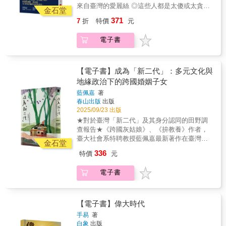
你想有所作為，並非取決於你是否「天生是改
向的重要時刻；以及近年來正夯的運動科學、
「毒High一時，毒害一生」這類的反毒標語，
來自臺灣的愛麗絲 ◎這些人都是太傻或太貪？
變世界的料」，又或者你是否具備特定的特
金石堂
女子棒球議題。 ●給不同世代台灣棒球迷的完
但現今卻時常能耳聞青少年使用喪失煙彈、毒
詐騙集團狩獵的管道多達7種，誰都可能「被錄
質。你並非先是好人才去做善事，而是藉由做
全保存Mook● 無論是從三級棒球、業餘成棒、
371
7
折
特價
元
品咖啡包的新聞，不禁讓人思考，恐嚇式的宣
用」。 ◎詐騙組織也講人事制度：頂端是「狗
善事成為一個好人。 ▎多數人不會主動挺身而
中職元年、國際賽就開始看球的老球迷──抑或
導教育真的有效嗎？本書以三個生命故事，透
莊」，中層主管、訓練組長各有專長。 ◎假檢
出， 但被提出要求時，96%的人會義不容辭 大
是才剛開始喜歡棒球的新球迷，這本《你怎麼
電子書
過成癮的「階段」，以一條縱向的故事線，帶
警已過時，動物系詐騙（殺豬盤、殺魚盤）、
多數人的行為都在跟隨群眾，我們遵循被教導
能不愛台灣棒球？》，都是你重新認識、再次
領讀者看見，成癮者如何走過第一顆藥之前的
「AI深偽詐騙」才是主流。 2023年，全球至少
的方式去行動，儘管自以為自由，其實只是按
愛上台灣棒球的入門指南。
好奇與逃避、初嘗藥效的錯配與驚喜、快樂酬
有12萬人在緬甸、10萬人在柬埔寨，從事網路
照歸屬感的渴望在過日子。然而，世界的進步
賞到抗藥性的下墜、戒斷與復發的擺盪……戴
詐騙。 有些人的確因想賺大錢而自願入場，但
【電子書】成為「新二代」：多元文化與
往往有賴於「不妥協的少數」。 每個人都有自
老師用清晰的故事線、心理學結合藥物與大腦
多數人都是被誘拐進入。 本書匯集3位作者多
地緣政治下的跨國婚姻子女
己的行動門檻，極少數人不需要鼓勵就會挺身
的科普知識，帶領讀者看懂身癮與心癮，重新
年來在東南亞（以柬埔寨為主）的實地調查，
而出，心理學家把他們稱為「零號人」，但大
藍佩嘉
著
思考藥物濫用「教育防治」的重要。了解成
並訪談來自12國、共96名曾在園區工作者（包
多數人只在別人引領下才敢採取行動：一號人
春山出版
出版
癮，才能學習真的說不。
含臺灣）： 為了還債，被仲介騙入KK園區的中
的前面只需要一個人；二號人如果有兩個盟友
2025/09/23 出版
科院博士、 誤信直播平臺廣告，被暴力逼迫做
就會有所作為；而百萬號人只有在半個國家都
★對於臺灣「新二代」及其身分認同的田野調
詐騙的17歲工地少年， 幫人到泰國代購佛具，
走上街頭時才會跟進。 對多數人而言，只要願
查報告★《跨國灰姑娘》、《拚教養》作者，
卻被送到緬甸賣淫和行騙的女子
意接受他人啟發，就可以降低自己的行動門
臺大社會系特聘教授藍佩嘉最新著作在臺灣，
&hellip;&hellip;。 看完這些遭遇，你還是自認
金石堂
檻。 ▎雄心抱負，需要你的一點自負來成就 你
跨國婚姻子女的人數推估超過五十萬。這些孩
沒那麼傻、沒那麼倒楣？ 這不是太笨或太貪的
336
特價
元
在意的是工作頭銜，還是工作價值？近期的研
子曾被稱為「新臺灣之子」，自新南向政策推
問題，而是你還沒遇到為你寫的腳本。 ◎惡夢
究顯示，8%的人認為自己的工作毫無意義，另
動後，官方改稱他們「新二代」，正面標示其
的開場 ．工作描述很模糊、其他都很具體的徵
電子書
外17%的人懷疑工作是否對社會有貢獻。甚至
移民背景。然而，「新二代」如何看待這個標
才廣告 「找工作嗎？男女皆可，年齡18歲～30
有人感嘆：這一代有很多聰明腦袋正忙著思考
籤？不同族群、階級、移動經歷的二代，又如
歲，月薪30,000元， 表現佳可加薪，包住宿。
如何讓大眾點擊廣告。然而，一名不走傳統老
何定義自己、回答「我是誰」的提問？本書要
基本條件：會打字、會中文。」 哪裡可疑？如
路的法學院畢業生，就足以催生《清潔空氣法
探問的是，在地緣政治情勢與多元文化政策的
【電子書】偉大時代
果你沒察覺異樣，詐騙分子盯上的，正是你。
案》、《淨水法案》、《交通安全法》等25項
張力下，這些「新二代」年輕人如何在複雜的
．多數人都是被自己人給賣了 一起玩遊戲的網
手易
著
法案，也讓公益律師成為一種新選擇；而全世
族群身分政治中協商自我的認同。本書深入訪
白象
出版
友、對你特別溫暖的同事、很久沒聯絡的遠房