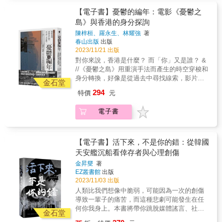
了癮？「癮之所以為癮，是因為藥物帶來的快
默。不過，為什麼美國和臺灣會車滿為患？為
為死因；高齡照顧者幫助失智妻子入浴，自己
假期間玩過頭闖禍的年輕人脫身，以及前去尼
樂經驗，與日常生活的感受、細節做了緊密結
【電子書】憂鬱的編年：電影《憂鬱之
什麼停車場必須成為店家、住家、公共設施的
卻因此溺斃……法醫的工作，是從科學角度查
泊爾營救徒步旅行半途病倒的富裕老太太。💔
合。」身處東亞島鏈的中心位置，臺灣既是亞
標配？在臺灣，還有一些古蹟被謎樣的無名火
島》與香港的身分探詢
明「非正常死亡的真實原因」，但同時，屍體
在倫敦置產、工作與定居的俄國富豪婚姻觸礁
太貿易的樞紐，也是毒品運輸與交易的中繼
燒完後，直接華麗轉身成停車場。為什麼每一
也代替了沉默的亡者發聲，如實呈現其生命軌
陳梓桓、羅永生、林耀強
著
時，往往刻意選擇回莫斯科發動離婚程序，好
站。毒品在此中轉、流通，進而落地生根，使
天的搶車位遊戲這麼困難、痛苦，根本夢魘模
跡與所處的階級脈絡。執業二十年的日本資深
春山出版
出版
保障「準前夫」最大權益，甚而可能早早藉境
得這座島嶼歷經了不同時代的毒品潮流，見證
式，還有一堆人趨之若鶩？這種「強制持有車
法醫西尾元揭露其在解剖台前觀察到的社會現
2023/11/21 出版
外公司將資產挪至「安全處」，以防「準前
了各有脈絡的成癮現象，更孵育出一個又一個
輛的社會」(註2)看似許諾了人移動的自由，其
象，他如偵探辦案抽絲剝繭，調查死因，並從
對你來說，香港是什麼？ 而「你」又是誰？ &
妻」染指數億英鎊財富。🌇2007-08年金融海嘯
的毒梟大夢。自荷蘭東印度公司崛起，大航海
實讓擁車、用車變成不得不為的義務。&然而擁
人性化的角度，探討隱藏在冰冷遺體背後，活
//《憂鬱之島》用重演手法而產生的時空穿梭和
讓全倫敦勒緊褲帶度日，但知名的海德公園一
時代來臨，鴉片嗎啡是如何隨貿易漂洋過海而
車族愈多，社會又更往車本傾斜，公共交通就
生生的社會問題。//被害或自殺，以及孤獨死
身分轉換，好像是從過去中尋找線索，影片中
號建案有近90戶高級公寓仍以天價售出，且七
來，甚至在日治時期成為專賣？何以國民政府
金石堂
更窘迫，民眾又買更多車&hellip;&hellip;書中
等，面對這些「不平常」狀況下的死亡，是我
的人雖然有很大的差異，但他們都在各自的時
成登記在企業而非個人名下；夜間時大樓一片
遷臺後大力掃除毒品、勒戒毒癮，卻依然無法
294
說：「停車宛如一道吃愈多就愈餓的菜，於是
特價
元
們法醫的工作。我們不像臨床醫師一樣救死扶
代思考香港是什麼，以及想像香港的未來。有
漆黑，顯然功能為投資標的而非真正住宅。💤
阻止紅中白板海洛因隨黨國生根臺灣？時至今
就需要更多的停車位。停車位迫使我們更常開
傷，也不會受到患者及其家屬的感謝。我們自
人以中國去定義香港的未來，有人的香港是自
某戶豪門中，女主人自顧自熬夜看電視到清晨
日，大麻合法化的辯論尚未底定，安非他命、
車。愈常開車，就愈渴望有更多停車位。」
電子書
知，在醫學界，自己所處的可以說是見不得光
由的樂土，有人的香港是民主中國的一部分，
五點，僕役只能隨時待命、一路伺候各種需
搖頭丸、冰毒、笑氣、咖啡包卻又輪番占領島
（頁108）停車場像愈吃愈餓的食物。臺灣被
的領域。但是，正因為在見不得光的陰暗面，
有人的香港是今日不能再公開談論的獨立天
求，更被下令不得擅離食物儲藏室。有時主人
嶼，是哪些關鍵形塑了如今的「臺毒」現象？
CNN稱為行人地獄。有一種人盡皆知的餓鬼形
有些東西才會看得更清楚。──西尾元★名人推
地。而他們都因著想像香港的未來，而各自付
會表示要睡了，僕役便可下班，但她卻也曾逕
如今，毒品成癮，已然成為臺灣的顯性問題，
象是這樣的：食道細如針尖，食物到嘴邊就化
薦大師兄（《你好，我是接體員》作者）林立
出了代價。我們對自己身分的思考，或因種族
【電子書】活下來，不是你的錯：從韓國
自就寢，不說一聲，讓僕役等到天亮。🎓私立
然而大眾卻甚少知曉成癮者的生命歷程──是什
為一團火。我們所提供的廉價、甚至免費的停
青（作家）戴志揚（資深社會記者）＿＿專文
而連結，或因政權的轉換，或因我們對價值的
菁英院校內，豪門子弟未畢業便先獲得銀行內
天安艦沉船看倖存者與心理創傷
麼因素使他們接觸？又是怎樣的推力令他們成
車空間，以及其他迫使人開車、鼓勵或讓利給
作序李茂生（台灣大學法律學院名譽教授）魚
理解，共同的記憶，或因地域與社群的想像，
定職位，只因有個某某企業執行長老爸，或者
癮？此後他們又是如何走出毒癮？本此關懷與
車輛的政策與設施，統統都像餓鬼的喉嚨，永
金昇燮
著
漿夫婦（人氣粉專「魚漿夫婦」版主）蔡崇隆
或因被壓迫受苦而形塑。在不同時空穿梭的過
家中認識某某企業執行長；再不然，畢業想開
好奇，資深記者鄭進耀，以人物為核心，解構
EZ叢書館
出版
遠食不果腹，但又貪求更多。──劉亦／「我是
（紀錄片導演）戴伸峰（中正大學犯罪防治系
程，演員與扮演角色的轉換，我希望能展示幾
公司的話，找爸媽掏出一千萬鎊前期投入資金
各個世代的毒品潮流，勾勒出成癮臺灣的眾生
2023/11/03 出版
臺灣行人 - a tw pedestrian」主編&「世界上的
副教授）謝孟穎（《新新聞》記者）＿＿一致
位不同年代的人想像香港的差異，同時亦貫穿
也沒問題。✨光雕設計廠商某日被一名未預約
相，試圖用溫柔目光，照探那些陽光不到的地
所有城市都一再證明，有愈多停車位，就有愈
人類比我們想像中脆弱，可能因為一次的創傷
推薦● 大師兄（《你好，我是接體員》作者）
不同年代的人，因未能主宰或左右香港的前
的寡頭案主直接用私人飛機載走，因為對方臨
方。
多人開車」。作者以美國經驗有趣深刻地述說
導致一輩子的痛苦，而這種悲劇可能發生在任
──有時在一件件的案子中，我們會看到一些社
路，而堆壘起的，一重又一重的憂鬱。// &
時起意要在遊艇上安裝光雕；這些高檔豪華的
民眾、社會受到的影響，為正在大步推動都市
何你我身上。本書將帶你跳脫媒體謠言、社會
會角落的樣貌。但是，當這個樣貌愈來愈清
&mdash;&mdash;陳梓桓（《憂鬱之島》導
金石堂
交通工具，說白了即是另一種炫富舞台。數年
更新、大量安排停車位供給的國內城市帶來重
輿論及政治操弄，透過第一手訪談資料，傾聽
楚、相似的案件愈來愈多，我不禁在想，這會
演） & 以重演手法穿梭多個歷史時空；探問香