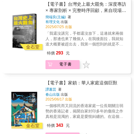
交會處「成為」臺灣人的我們，其父母沿著移
地放在人民面前。在『將民間能夠做的事情還
【電子書】台灣史上最大罷免：深度專訪
民之路進入臺灣的「新二代」，也將繼續擴展
給民間』的口號之下，日本全國各地的公共設
× 專家剖析 × 完整時序回顧，來自現場的
臺灣人的認同與文化邊界。
施營運事業陸續交由民間負責，但是被塗黑的
聲音與見證
簡端良(主編)
著
官方文件卻屢見不鮮……」為什麼行政機關會
有理文化
出版
遮蔽公民要求揭露的資訊呢？為什麼這種行為
2025/07/25 出版
能夠得到原諒呢？讓我們揭露那些被塗黑的內
「我還沒講完，手都還沒放下，這邊就來兩個
容，挖出官民勾結的真相！日向?嗣不只是揭露
人，那邊也來了幾個人，在我後面拉，我就知
者，他是一位「追著真相跑」的公民記者。他
道大概要被趕出去，我第一個想到的就是不要
用一步步資訊公開申請、實地調查與文件比
金石堂
跌倒，我一定不要跌倒。不是說會住院，或是
對，證明了制度不透明的真正問題，不是資料
293
特價
元
怕骨折什麽的，而是，我絕對不要在你前面倒
消失，而是遮蔽成為日常。本書主要揭露日本
下。」——花崗國中教師「葉霸」葉春蓮（摘
行政機關（特別是地方政府）透過塗黑官方文
電子書
自書中訪談）「既然我們生在這塊土地，就有
件隱瞞關鍵資訊，侵害人民知情權。作者日向?
責任去守護它。這是責任，不是仇恨，罷免是
嗣探究了幾個官方的不當作為：●黑塗亂用：超
為了下一代，不是為了發洩情緒，從這個角度
過90%的文件被塗黑，形同無意義的「公
出發，很多旁枝末節就不必太計較了！⋯⋯民
【電子書】家鎖：華人家庭這個巨獸
開」。●文件不存在：更嚴重的情況是「刻意不
主不是一個人的事，而是眾人之事。我們需要
製作或消滅官方文件」。●公共資源私有化：公
譚蕙芸
著
的不是英雄，而是一群願意往前走的公民。」
春山出版
出版
共設施（如圖書館、公園）成為特定企業獲利
——明道大學退休校長陳世雄（摘自書中訪
2025/06/17 出版
工具。●民間委託黑箱化：偽裝外包、利益輸
談）2025年1月，台灣爆發近代民主歷史上最大
送，地方政府監督失能。日向?嗣認為「黑塗文
一個移民而又回流的香港家庭一位長期關注弱
規模的罷免浪潮，從立法院的法案對抗、朝小
書」象徵了行政體系中「制度化的隱匿與無感
勢的香港記者，揭開自家封印多年的傷痕之作
野大的憲政僵局，延燒至全台街頭。這場政治
覺的服從」。之所以大量出現，不是因為官員
真相是混濁的，家庭是愛恨糾纏的。在這個私
風暴不只發生在政黨間，也在公民社會中迅速
個別之惡，而是因為他們忠實執行上級命令、
密的世界裡若沒有愛，根本支撐不了這麼多年
343
蔓延：數十起罷免案同時展開，逾百萬人連署
金石堂
特價
元
根據制度條文辦事、認為遮蔽是正確的防衛行
不離不棄的照顧，像一個不願放棄愛貓的移民
參與，女性、素人與基層行動者，站上了民主
為。因此，塗黑官方文件的人並不認為自己有
者，我父母深信自己是最有能力照顧我哥的