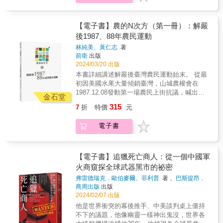
方的交通政策，借鏡各地主政者以「人」為本
一扇扇門窗，互相窺視，抨擊，卻在暗中仍然
是一本精采的自我民族誌著作，巧妙交揉了確
尾聲笑說，『是民主社會的剋星。』」如果我
影響程度「相對」是比較輕微的，但也引起了
要一環。★ 第一手訪談，深入、親切，別處看
知作戰，而顯得瑣碎凌亂的「論文門」，說清
治理城市的實務經驗，反思汽車文化重鎮暨輸
渴望擁抱。 街道流出的鮮血，是慾望，更是絕
證無疑的研究文獻與曼恩本人的生命故事。本
們希望能夠抵擋史骷髏那「我哪一點不如你」
很多的震盪。本書帶我們來看受到巨大衝擊的
不到的生命故事。★ 現正進行中，你我身邊活
楚、講明白。讓事件中的諸多元素各安其位，
出國：美國由停車而衍生出的環境危機、市政
望。 天空不再是容器。 它已放不下我們的恨。
書精實豐富的學術知識與精準的文獻引用，實
的人性誘惑，如果我們還相信民主社會的真正
美國是如何面對這樣的危機，整個社會的各個
生生的歷史。★ 挖掘市井小民生動精采的個人
還事件所呈現的各種面向一個本來面目；當
【電子書】農的N次方（第一冊）：解嚴
沉痾與治安死角。他也探討近年道路文化的典
當愛，一點一滴消失時。 & 金融風暴之後世界
在讓我倍感興奮，印象深刻。
價值。或許我們可以從本書中找到一些答案。
層面、各個機構都必須面對與病毒之間貨真價
史，與大歷史相扣合。
然，也將一一印證各種錯誤言論、不當程序的
後1987、88年農民運動
範轉移，公共政策除了設想私人機動車的空間
的變化如雪崩降臨我們每一個人的頭上，人們
&mdash;&mdash;德蕭恩・L・哈里森／《野獸
&mdash;&mdash;李取中，《大誌雜誌》、
實的「戰鬥」。書中除了從小人物的視角出發
惡質意圖。 & 【共同推薦】 蕭新煌& 中央研究
需求，也應考量行人步行舒適性、社區鄰里的
嚇呆了，來不及思考。 眾多的口號、仇恨，一
腹中：反肥胖與反黑人的政治》作者&&
林純美、黃仁志
著
《The Affairs 週刊編集》總編輯&這本書雖然
來描寫整個社會怎麼因應危機外，也討論了其
院社會學研究所兼任研究員、總統府資政 蕭雄
社交場所，以及對大自然最友善的土地利用方
一崛起。 其中之一：反全球化！ 其中之二：反
前衛
出版
說的是美國，但卻非常像是現在的台灣，值得
他國家的做法，而臺灣正是屬於被高度讚揚的
淋& 北辰著作權事務所主持律師、臺北大學法
式。打破交通運輸慣有的政策想像，創造符合
移民！ 其中之三：不惜戰爭！ 川普的煽動力，
2024/03/20 出版
深思。&mdash;&mdash;蔡依橙，陪你看國際
一類。這一波疫情過去，但我們隨時必須要準
律系博碩士班兼任副教授 周繼祥& 中信金融管
時代需求的新都會格局，我們就能在灰暗瀝青
他指控的「犯罪」對象中國，成為顯學。 但我
本書詳細講述解嚴後臺灣農民運動始末。 從最
新聞創辦人&當人類還在為訊息繭房、同溫層部
備好面對下一個未知的危機，這是屬於全民的
理學院講座教授 梁永煌& 《今周刊》發行人 張
地上找出城市永續的生機。&▌海外媒體好評讚
們時代的答案不在美國當代，也不只在中國。
初因美國水果大量傾銷臺灣，山城農權會在
落化等現象困擾，還在為無孔不入的假新聞撕
公衛基本功。而本書正是透過社會學家精采的
宏林& 社運工作者、臺大國發所校友 沈伯洋&
譽&娛樂性貫徹全書，不時可見笑料。──《紐
而是全球競爭力，正在由西向東移。美國目前
1987.12.08發動第一場農民上街抗議，喊出
裂社會感到憂懼，2023開年，全世界被
文筆，提供不可或缺的紀錄、批判，以及省
臺北大學犯罪學研究所副教授、立法委員
金石堂
約客》（The New Yorker）&本書深入探討了停
主導的反全球化是對歷史東西再平衡的戰略反
「臺灣不是美國的殖民地」，到1988年元旦的
ChatGPT所震驚。從今以後，人工智慧可以海
思。──陳方隅／美國臺灣觀測站主編、東吳大
315
7
折
特價
元
車問題中複雜的規則是怎麼影響到我們每一
擊。 那句如愛情小說般的台詞：我們再也回不
北高兩地賤賣農民、冬季的學生農村生活營，
量製造看似通順暢達的文章，而其中可能有許
學政治系助理教授&本書通過不同人物在
人，以及對此我們又能做些什麼&hellip;&hellip;
去了；描述的不只是一段聚散離合，而是這個
再到3.16農運第一次全臺灣農民大集結的反美
多包含錯誤、虛假訊息，並被人刻意散布。今
COVID-19疫情中的親身經歷，生動地展現了環
作者是很內行的嚮導，能帶人認識這難解的議
電子書
已經相信自由貿易全球化約五十年的西方自由
示威，以及4.26農運發出「老農不死，也絕不
時此刻，當機器的智能化進展一日千里，「智
境變動對個人生活的深刻影響。這是一本不可
題。──《科克斯書評》（Kirkus Reviews）&
主義，已經式微。 世界變了，但改變的不只是
凋零！」的驚天怒吼，延續至5.16農運流血爭
人」該如何處理身旁談論、閱讀、傳播的資
錯過的佳作，深入探討健康與社會之間的緊密
本書有生動的案例與插圖&hellip;&hellip;葛瑞巴
全球化，更包括歐美不再是全球化必然的贏
取全面實施農民保險，最終在5.20農運爆發
訊？這本書之中的剖析思考，值得我們今日深
聯繫，帶領讀者重新審視我們的生活方式和社
爾提出證據、強而有力證明了停車空間少一
家。 美國為了自救，正在重構二戰後所有的世
2.28事件以來最激烈的街頭流血衝突，風起雲
刻品讀。&mdash;&mdash;謝宇程，【真識】
【電子書】追獵死亡商人：從一個中國軍
會結構。──陳端容／美國哥倫比亞大學社會學
些，美國人的生活會更好得多。──《出版人週
界秩序。 在變局中大國衝突捲起了千堆雪，美
湧的大規模農民運動戛然而止，及至6.28農運
知識內容服務創辦人&「無知」是個討人厭的東
博士、國立臺灣大學公共衛生學院健康行為與
火商窺探全球武器黑市的祕密
刊》（Publishers Weekly）&▌國內推薦人口碑
中衝突牽制著臺海穩定，美俄衝突推動了二○二
分裂，同一天成立了兩個農民聯合組織。 除了
西。因為無知，當在乎的人身心不適時，不知
社區科學研究所教授&2020年起的新冠疫情，
弗雷德瑞克．歐伯麥爾、菲利普
著 、
巴斯提昂．
好評&《神啊，請賜我一個停車位》這本書指出
二年俄烏之戰，人民成為無辜的祭品。 當美國
具有史料價值的文字外，本書也大量收錄當時
該如何協助；因為無知，選舉時不知該投誰；
對於社會局勢發展以及人群生命處境有什麼影
歐伯邁爾等
著
商周出版
出版
了美國深陷於車本社會的代價，作者指出，美
只希望看到自己的領先、拜登及川普只看到自
優秀的攝影記者所留下的作品，透過這些深具
當社會出現爭議時，也不知該站在哪一邊。因
響？這個歷史事件又可以帶來哪些啟發？這是
2024/02/07 出版
國人期望停車不僅要「方便、易達、而且免
己的支持度之際，我們應該看到什麼？ 陳文茜
時代感的珍貴影像，讀者能進一步體會當時臺
為無知，很多事情都不知該怎麼辦。然而，無
社會學家克林南柏格在這本書裡面想要告訴讀
他是世界衝突的幕後推手、中美談判桌上僵持
費」。本書的立論相當簡單：「美國停車位太
以明晰透澈的眼神，預言這驚心動魄的人間劇
灣街頭運動的氛圍，眼前雖有鎮暴警察打人抓
知是有救的，因為無知，所以去追求解答，詢
者的兩件事情。他讓個人的微觀經驗與社會的
不下的議題，他像幽靈一樣神出鬼沒，世界各
多，住房太少。」在整體社會過度仰賴汽車的
碼。 我們活在一個逆轉的時代。 這個時代，愛
人的肅殺，農民卻也勇敢踏上街頭喊出自己的
問專家。但在資訊發達的現代，卻量產了「不
巨觀分析交織進行，藉以勾勒出疫情發展以來