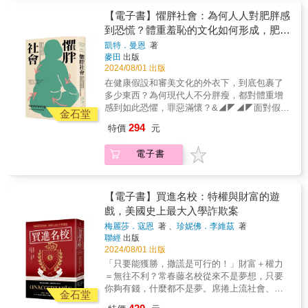
｜美國臺灣觀測站主編、東吳大學政治系助理
數族裔居住權的漠視。讓我們知道面對租屋被
安德列．布勒東（Andr&eacute; Breton）著
考，啟發我們思考如何打造人本交通，走向人
教授陳端容｜美國哥倫比亞大學社會學博士、
【電子書】懼胖社會：為何人人對肥胖感
強制收回、鄰里不友善，甚至是整個社會的排
《區判：品味判斷的社會批判》｜皮耶．布赫
車共享共融的未來之道。各界專家學者、意見
國立臺灣大學公共衛生學院健康行為與社區科
到恐慌？體重羞恥的文化如何形成，肥胖
擠，可以透過參與居住權社團、結交鄰居朋
迪厄（Pierre Bourdieu）著
領袖齊聲推薦王晉謙｜下一代人本交通促進會
學研究所教授陳嘉新｜國立陽明交通大學科技
友、試圖營造一個「家」等方式因應。&這本書
歧視如何與各種歧視交織並形成壓迫
凱特．曼恩
著
理事長王婉諭｜時代力量黨主席江啟臣｜立法
與社會研究所教授&❏為什麼2020年，包含臺灣
寫給正在尋找下一個住所的你、曾對租屋有過
麥田
出版
院副院長余志祥｜台南市人本交通促進協會理
在內的一些政府能建立起官方、科學界、人民
複雜感受的你，也寫給渴望有個家的你。&🏡溫
2024/08/01 出版
事長吳昆峯｜陽明交通大學運輸與物流管理學
之間的信任，卻有其他國家走上截然不同的道
馨推薦居住脆弱是歷史攸久的全球化運動，畢
在健康假設和審美文化的外衣下，到底包裹了
系教授李超群｜彰化人本交通協會理事長林于
路？❏為何在某些地方，「口罩」會是文化、
竟惡劣租屋條件總伴隨就業機會與醫療資源的
多少東西？為何現代人不分胖瘦，都對體重增
凱｜高雄市行人路權促進會理事長林月琴｜立
政治、肢體衝突的爭端，而在其他地區卻未受
不平等，是讓人愈活愈糟的那一種。台灣也有
感到如此恐懼，罪惡滿懷？&◢◤◢◤面對假
法委員林宗弘｜中央研究院社會學研究所研究
到太多反對及爭議，反而廣為民眾所接受？❏
金石堂
數以百萬人困在「買不起、租不到、住不好」
「健康」之名合理化的*集體恐懼*與*內化歧視
員苗博雅｜台北市議員許立民｜台大醫院創傷
是什麼讓社群在災害中凝聚？什麼導致分崩離
294
特價
元
的宿命迴圈，難道只能望著無家者慶幸尚有一
*，肥胖不是醫療議題，是關乎正義的社會議題
醫學部主治醫師陳芳毓｜《天下雜誌》未來城
析？面對未來可能發生的災變與危機，身為命
瓦遮日？還是只得無言嘆息「說好的居住正義
◢◤◢◤&&&★★★★《不只是厭女》《厭女
市頻道資深總監陳昭宏｜交通事故受害者、退
運共同體的人民該如何幫助彼此安然生存？&我
電子書
呢？」莫急，本書已經給了我們如何爭取更好
的資格》作者凱特‧曼恩最新力作★★★★&▼
役交通警察陳昱芳｜交通事故受害者家屬張語
們得探究病毒學，才能理解導致致命COVID-19
未來的一線希望。──洪敬舒 台灣勞工陣線研
生活中，胖孩子的瘦父母會被假設飲食起居照
薰｜台大醫院雲林分院急診醫學部主治醫師黃
疫情的新型冠狀病毒：嚴重急性呼吸道症候群
究部主任&作者以租賃各種公營、私有住宅的豐
護不周，而受到指責和羞辱。▼校園裡，教師
俊雄｜台大醫院新竹分院創傷醫學部主任黃宥
冠狀病毒2型。我們得仰賴經濟學，才能解釋何
富經驗，寫出了她個人的居住生命史，同時也
經常認為肥胖兒童有學業上的挑戰，卻忽略嘲
【電子書】買進名校：特權與財富的遊
霖｜桃園市人本交通推動協會理事長彭揚凱｜
以某些經濟紓困政策比其他舉措還要有效。至
回顧了英國住宅政策與民間居住運動，有個人
笑、霸凌等造成拒學的社交影響。▼職場上，
OURs都市改革組織秘書長楊盛安｜交通事故受
戲，美國史上最大入學詐欺案
於「社會」因素，則在決定誰生、誰死、誰享
家庭情感的微觀審視，也有對英國住宅政策的
其餘條件相同時，肥胖求職者較難獲得僱用。
害者家屬趙怡翔｜台北市議員趙家麟｜中原大
豐饒、誰得挨餓、誰會身心俱疲、誰能找到新
梅麗莎．寇恩
著 、
珍妮佛．李維茲
著
巨觀批判。台灣長期住宅高度商品化，不強調
肥胖女性受到的工資懲罰高於肥胖男性。▼社
學地景建築學系教授蔡亦強｜國土管理署都市
的力量等各個層面上扮演了關鍵角色。如果
聯經
出版
居住人權，本書提供深刻對照反思。──張烽
會面，肥胖者背負耗費公共醫療資源的汙名，
基礎工程組組長劉宏恩｜政治大學法學院副教
說，百年大疫諸多的統計數字讓人對這種大規
2024/08/01 出版
益 台灣勞動與社會政策研究協會執行長&本書
與此同時，吸菸、酗酒或熬夜則只被視為個人
授蕭新煌｜總統府資政、中研院特聘研究員謝
模死亡日漸無感，也許換個角度，挖掘比數字
「只要能獲勝，撒謊是可行的！」財富＋權力
作者以「房子與遷徙」作為生命經驗的軸線，
行為。▼醫療上，肥胖病患較容易因假設病況
旭昇｜中山大學公共事務研究所副教授謝銘鴻
更為深刻的故事與市井生命經驗，我們得以將
＝無往不利？常春藤名校從來不是夢想，只要
向讀者展開了一段面對居住不安穩的故事。透
「減重就會改善」，而延遲醫療或遭到誤診。
｜台北市政府交通局局長簡立建｜前台灣外傷
社會的全貌與進步方向看得清晰一些。&本書作
你夠有錢，什麼都不是夢。席捲上流社會、衝
過作者細膩的筆調，「房子」不再只是紙面上
▼司法上，肥胖女性不會遭到性侵的迷思和隱
金石堂
醫學會理事長Ray｜臉書「台灣是個行人地獄」
者為美國社會學者艾瑞克．克林南柏格，他在
擊教育體系的醜聞風暴美國司法史上起訴最多
的住所，而是揉合了空間、社群與獨特生命經
形歧視，可能使加害人被輕判。&&肥胖如何從
版主（依姓氏筆畫排列）