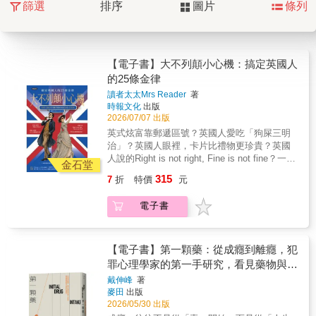
篩選
排序
圖片
條列
【電子書】大不列顛小心機：搞定英國人
的25條金律
讀者太太Mrs Reader
著
時報文化
出版
2026/07/07 出版
英式炫富靠郵遞區號？英國人愛吃「狗屎三明
治」？英國人眼裡，卡片比禮物更珍貴？英國
人說的Right is not right, Fine is not fine？一次
金石堂
搞懂英國社交煉金術，躋身跨文化超人氣王道
315
7
折
特價
元
地傳神的英語說法，輕鬆理解英國人思維It's
very you.▲稱讚對方穿搭很有個人品味與風格
電子書
What's the damage?▲幽默地把「帳單」比喻
成荷包的「損傷」On your bike!▲活靈活現地
表達「別鬧了，你滾啦」拆解英國人言行與思
想上和臺灣人大相徑庭的部分，進而讓讀者朋
【電子書】第一顆藥：從成癮到離癮，犯
友更能掌握和英國人交流時的眉角。書中聚焦
罪心理學家的第一手研究，看見藥物與執
於英國人的個性和認知，包括他們喜歡、討厭
念之間的心理缺口
戴伸峰
著
什麼，人際往來時哪些行為會被視為白目，哪
麥田
出版
些話語會讓英國人把你視為「和他們一國的自
2026/05/30 出版
己人」，比如，閒談避免過度探聽個人隱私，