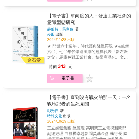
家裡高學歷、高成就的媽媽，也和普通家庭的
★「一本坦率的內幕記述……[福克斯] 揭示了
不同群體的權益都能獲得確保、人們得以安身
子，他也有被照顧的需求。謝謝作者寫了這本
媽媽一樣，面對著過多的要求、失衡的親職分
前線科學如何像任何政治劇一樣混亂、複雜且
立命，並珍視由此而來的幸福感與成就感。當
好書，希望長大後的長女們也能透過這本書，
工。這一切讓她陷入了迷惘──擁有金錢，就等
充滿派系鬥爭。」——安賈娜‧阿胡賈，
人們不僅滿意並珍惜現在的生活，且願意為未
【電子書】單向度的人：發達工業社會的
多替自己想一些，把自己愛回來。
於擁有幸福嗎？她應該繼續待在僱主家，還是
《Spike: The Virus Versus the People》合著
來攜手打拚、挺身護衛，臺灣共同體才能夠堅
&mdash;&mdash;蔡宜芳（諮商心理師、親職
意識型態研究
放棄這份高收入，勇敢為自己的夢想去闖一
者★「媒體對科學故事和突破的報導方式從未
定凝聚、屹立不搖。」何謂「臺灣人」？這是
教養作家） 關心原生家庭議題的朋友，很容易
闖？這本書寫出了對頂層社會的貼身窺奇、打
赫伯特．馬庫色
著
如此重要和切題……這本書應該列為推薦讀
一九二〇年代臺灣知識分子提出的問題，百年
就能注意到，我們文化中長女的委屈與眼淚。
破貧窮複製的激勵過程、對母職和階級的深刻
麥田
出版
物。」——吉姆‧艾爾–哈利利，《The Life
來不斷迴盪，鋪展出一條追尋認同的崎嶇道
尤其如果家裡子嗣眾多，甚至父母或祖父母病
思考，絕對令人難忘！ ★★★在美國，從某些
2024/11/28 出版
Scientific》主持人★「疫情一再顯示出準確報
路。本書將帶領我們回溯從日治中期到戰後初
重，長女經常是優先被犧牲的對象。從小便失
事情就能看出一個人是富到流油還是窮到吃
★ 問世六十週年，時代經典隆重再現 ★&鼓舞
導科學的重要性……福克斯提供了一些引人入
期，臺灣國族認同逐步確立的曲折歷程。故事
去童年，要照顧弟妹、長輩，甚至弟妹如果犯
土。在我老家，後院停了數十輛車的家庭絕對
六〇、七〇年代學運風潮的經典代表「新左派
勝的故事，描繪了這場持續鬥爭的起伏。」
始於臺灣議會設置請願運動與文化協會的誕
錯，長女還要被連坐處罰，說是沒有做好模
是窮到爆，那些車大多是破車，滿懷著希望撿
之父」馬庫色對工業社會、快樂商品化、文化
——大衛‧斯皮格霍爾特，《The Art of
生。知識分子喊出「臺灣是臺灣人的臺灣」，
金石堂
範、沒有教好弟妹─父母藉此直接甩鍋自己的教
回來，看看還有沒有零件或引擎能重新利用。
同質最警醒的啟示審定& &萬毓澤（國立中山大
Statistics》作者★「一部生動的記述，揭示了
試圖透過政治與文化運動激發臺灣人的集體意
養責任。很感謝小花媽願意碰觸長女議題，這
343
特價
元
但在東漢普頓，車道停滿車的人家一定有錢到
學社會學系教授兼主任）&▎當代「美好生活」
記者與科學家如何互動。」——戴維‧威利茨，
識。這些努力雖取得顯著成果，但範疇局限於
對長女會是很珍貴的同理！&mdash;&mdash;
爆，而有錢指數排行榜的榜首還不是車子，而
的副作用：身處看似多元，實則封閉的政治、
前英國大學與科學部長
菁英階層，未能廣泛滲透大眾生活。作者隨後
洪仲清（臨床心理師） 理想上，父母要一視同
電子書
是比車子更昂貴的──小孩。在上東區，養三個
文化、話語領域，發不出力的內在反動與批
探討了日治時期臺灣認同與祖國情懷的糾葛，
仁的愛著每個孩子，但長女多半不被當成孩子
小孩是身分地位的象徵，彷彿在向全世界宣
判、逐漸喪失的主體個性&hellip;&hellip;如工業
尤其是吳濁流等知識分子的「祖國想像」。他
而是父母的助理，甚至是代理，父母要她們分
告：這家人不僅生活在全美國最貴的地段，而
品般的，工業社會下的單向度的人。▎馬庫色
們對中國懷抱理想化情感，儘管親眼目睹其貧
擔家裡的經濟重擔，還有一輩子照顧父母和弟
且生活得輕鬆自在。這裡的房價動輒破億，學
以這本啟發和激勵無數反叛青年的經典著作，
【電子書】直到沒有戰火的那一天：一名
困與混亂，仍為之辯護。這種感性壓倒理性的
妹的責任。這本書能讓你看見長女在家庭裡的
費一年三百多萬，這些家庭不僅住得起，還有
說出一個比寓言故事更令人惶恐震驚的社會真
戰地記者的生死見聞
矛盾心理，為戰後的幻滅埋下伏筆。中日戰爭
辛酸和奮鬥，也指出了這種家庭結構有社會文
閒錢供養子女。這些爸媽大多拖到很晚才生小
相；並藉此刺激我們日漸麻痺的身體，使會思
爆發後，戰爭體制進一步加深認同的複雜性。
化的背景，相信能讓身為長女的讀者產生共
彭光偉
著
孩，先拚學歷、拚經歷，再買房子、四處遊
考的神經開啟連結，讓會反抗的肌肉產生運
割臺世代的林獻堂在中國情懷與現實政治之間
鳴，覺得自己的孤獨被理解了。
時報文化
出版
歷。上東區的貴婦如果有第三胎，沒有人會問
動。&單向度社會的極權主義傾向，使傳統的抗
苦苦掙扎；大正世代的吳新榮努力平衡順應與
2024/10/29 出版
&mdash;&mdash;羽茜（作家）
為什麼：反正她想生三個，而且也養得起三
議方式方法失去了作用&hellip;&hellip;因為它們
抗拒；戰爭世代的葉盛吉起初深受帝國教育影
三立媒體集團 總經理 高明慧三立電視新聞部
個。★★★
還保留了人民主權的幻想。是底層的放逐者和
響，積極同化，最終仍轉向認同臺灣。在鋪天
副總經理 白舒樺卓越新聞獎基金會 執行長 陳
局外人&hellip;&hellip;他們的對抗是從體制的外
蓋地的皇民化宣傳下，三代人都沒有「成為日