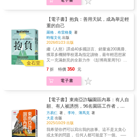
電子書
場；而台灣棒球能談的遠不只如此，還有把數
展大獎得主----胡慕情最新力作傾聽那些走向群
吃過藥物這件事，就是大腦！「初次用藥的快
物、被志同道合的人接受，我們也都想過上比
據與熱血放在同一張桌上的運動科學，以及仍
山的生命，和逝者留給世間的聲音「當懸停於
樂酬賞高峰經驗」，白話文來說就是：無與倫
現在更好的生活。因此，或許不是有意識地，
在努力被看見的台灣女子棒球。 這是一本寫給
流紋與暗礁，我確實聽見逝者殘留於溪水的聲
比的爽！讓這些藥物濫用者，更加淪陷於尋求
但我們可能加入了一個新的團體，並認為會有
老球迷的回憶Mook，也是一封給新球迷的入坑
響。儘管微弱，卻很清晰。」──胡慕情2023年
【電子書】抱負：善用天賦，成為舉足輕
第一次的快樂……戒癮與假性戒癮成功對於沒
更好的生活在等著我們，而這就是異端／虛假
指南。只要還有球員在場上、只要還有球迷願
5月，十名溪降者背著繩索走入飛龍峽谷的瀑
有吸過毒的人來說，實在很難去想像戒毒的困
重的自己
教派所提供的好處——友誼、對某一事業的奉
意走進球場、為球賽熱情應援──台灣棒球，就
布，因預料外的急降雨與暴漲的溪水，使其中
難。但戒毒到底是怎樣的歷程呢？戒毒的當
獻、穩定和庇護。本書舉出歷史上和全球最臭
羅格．布雷格曼
著
永遠是一場尚未結束的比賽。 扎根台灣土壤的
五人罹難。水的結界，讓他們曾一次次直面幽
下，戒毒者會充滿自信，他會發現自己的生命
名昭著的三十個邪教為例子，揭開他們魅力背
時報文化
出版
棒球，是一種跨越世代的情感連結 無論你的球
暗、漩渦、湍急，卻也迎接過明亮、自由與輕
開始出現光明，但是，恐怖的事情出現了——
後的對人類的心理操弄，以及如何設法在他們
2026/01/23 出版
迷資歷或年齡世代，都能從中找到共鳴點， 所
盈。當責難、輿論與標籤席捲而來，胡慕情試
大腦對於毒品的渴望——讓戒毒者感受到難以
的信仰中捕捉到心靈脆弱的人。本書作者J. W.
繼《人慈》譯成40多國語言、銷量逾200萬冊、
以，你怎麼能不愛台灣棒球？ 本書特色 ●一本
圖帶讀者越過「為什麽要去？」的單一追問，
忍耐的「戒斷症狀」，不同毒品有不同類型的
奧克即將向各位揭開邪教的可怕吸引力，其中
獲眾多機關學校選為指定讀物，最年輕思想家
書，看懂台灣百年棒球● 本書從球迷的角度出
走向實際繫上繩索、裝備的人，與那些在岸上
戒斷症狀嚴重程度，有些毒品的戒斷症狀非常
的信仰、歸屬感的絕望和信任的悲劇。 誠摯推
又一充滿創見的全新力作 《彭博商業周刊》評
發，將台灣百年棒球史，拆解成一場完整的比
等待的人。因一場生命告別而開始攀岩，胡慕
金石堂
難受，但那些沒有使用海洛因的吸毒者，戒斷
薦邱炫元│政治大學社會學系副教授Hazel│《時
選年度最佳書籍 世界從不乏良善意圖，稀缺的
賽節奏：從日治時期的啟蒙、戰後的集體榮
情親身經驗自然帶來的撫慰與解離哀傷的力
症狀較為和緩，所以這些毒品的戒毒者極有可
350
7
折
特價
元
間的女兒》PodcasterYolanda│真實犯罪播客
是有所作為。 歷史上的每一個里程碑，都是由
耀，到職棒時代的高峰與低谷，再到今日球場
量。她以細腻的田調與採訪，重構整起山難從
能以自己的毅力跨過毒品的戒斷症狀必殺技攻
「罪癖Crimophilia」主持人榮忠豪│《暗黑森
一群人將抱負化為行動所促成，踏出一步，下
的重新熱鬧，用最貼近生活的方式，帶你一次
預備進入、受困到搜救的時間，追索罹難者生
擊，體驗到「戒毒成功」的感覺，但這樣真的
電子書
林》Podcast節目
一場改變也將有你的一席之地。 「知道」有兩
讀懂台灣棒球。 ●不只歷史，更是你熟悉的棒
前的腳步：他們如何愛上山與水？為何一次次
成功了嗎？美國賓州大學醫學院研究觀測古柯
種：你知道一些事，然後針對它採取行動； 又
球日常● 收錄棒球術語、應援文化、戰歌、漫
回到峽谷？這是一本關於生與死、自由與渴望
鹼成癮者的大腦後發現：雖然戒毒者已經長時
或者你知道一些事，然後轉開視線，因為害怕
畫、球場美食與時尚風格，從觀眾席到球場中
的書。每個走向群山、降入溪谷的人，都有無
間沒有吸毒了，但是在觀看吸毒相關用具影像
面對你知道會成真的後果。 ▎無關你是誰，而
【電子書】東南亞詐騙園區內幕：有人自
央，從比賽到生活，完整呈現棒球如何成為台
法被簡化為一句話的理由。縱然死亡的陰影從
時，他們腦中的杏仁核就出現活化反應……是
是你想成為誰 歷史上諸如廢奴主義、女權運動
灣人的日常娛樂與文化記憶。就算不是死忠球
願、有人被誘拐，96名園區工作者，揭
未遠離，人類仍持續走向邊界與荒野。而多山
的，其實毒品正在準備它最恐怖的終極必殺，
等每一個標誌性進展，背後都有一群先行者獻
迷，也能輕鬆讀懂、快速入坑。 ●關鍵人物
的臺灣，也持續以壯麗與莫測，回應這份執著
發殺豬盤、殺魚盤、AI深偽詐騙的勾結與
讓戒毒戒癮者最難以招架的第二波攻擊：心癮
方易仁
著 、
李玲、薄馬克
著
身於自己衷心 相信的志業。科學家想知道所謂
&times; 熱門話題，一次到位● 專訪球員、中職
的呼喚。
——在學理上我們稱之為：「由吸毒關聯線索
大是
出版
真相。
的英雄是否具有更強的「利他人格」，而在訪
會長、球評、應援團長與Podcast主持人，從不
2025/10/29 出版
所引起的渴藥動機」。身癮易戒，心癮難除；
察過二戰期間 挺身庇護猶太人的人之後，他們
同視角理解棒球的現在與未來；同時直面中職
藥效會消退，但大腦始終記得那份被填滿的感
我希望你們可以寫出我的故事。這不是太貪心
發現： 英雄與平凡人的差異，微乎其微。 如果
的巔峰與低谷，誠實記錄那些改變台灣棒球走
覺。我們可能都聽過「拉K一時，尿布一世」、
或太笨的問題， 任何人都可能是下一個。 ──