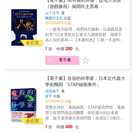
【電子書】60分鐘的界線：從地方法規
們，誕生並茁壯於2010年代自媒體蓬勃發展的
的故事，也是我們的故事。【各界迴響】★
貴武器的價值●20萬英鎊(850萬 TWD)，一份壽
《遊戲條例》揭開民主黑幕
網路土壤中。」－Olivia董芸安（荷事生非
Kickstarter募資超額達標，近五百位贊助者捐
險的理賠金額●5,000美金(16萬 TWD)，一具人
Oranje Express共同創辦人）荷蘭，和你想像
山下洋平
著
書給全美各地的診所。★ 催生台灣首部人工流
體屍體的市場價格這些關於人命價格的數字將
中的，完全不一樣！跟著荷事生非，穿梭低地
楓書坊文化
出版
產文集：《以為無人傾聽的她們》「人工流產
會揭露那些隱藏的、有時令人感到不安的真
國的過去，來到現在，迎向未來，讓我們看他
2025/04/29 出版
是數百萬女性共有的經驗，但世上卻不存在一
相，反映出人們真正重視的是「什麼」以及
們的歷經的變遷和轉型，如何創新．怎樣永
～一窺地方紋理，洞悉時代脈動～玩遊戲就是
種普遍性的人工流產經驗，因為每個女性都不
「什麼人」。如今我們的生活總有數字或分數
續！外國的月亮比較圓？我們很常以一雙充滿
犯罪!?日本電視台記者深入調查取材、揭露不
同。你所能想像到的每一種人工流產，幾乎都
常相隨。作為一個人，你的價值可能被簡化為
美好想像的眼睛，看到世界（特別是歐美）各
為人知的真相──【本書特色】◎第一手資料與
收錄在本書裡了。合法與非法的，安全與危險
按讚數、觀看次數與追蹤人數；你的幸福健康
金石堂
國令人讚賞的一面。不過，除了自由、寬容與
調查報導：全方位檢視法律條例的誕生過程，
的，還有致命的；雖千萬人吾往矣的，以及聽
被化約為你一天要走幾步路。量化數字可以讓
280
7
折
特價
元
商業創新等一眾美好詞彙，荷蘭更深層的社會
完整收錄歷時三年的取材與採訪內容，揭開未
命於人——甚至受制於人——的；為了找回自
人輕輕鬆鬆進行比較，也很簡單就能換算成金
面貌究竟是如何呢？從近千篇文章精選，最核
曾公開的內幕。◎遊戲與社會的拉鋸戰：納入
我的，以及為了放棄自我的。……不過有一種
錢。如果你認為談論生命的價值很殘忍，請準
電子書
心關鍵的22篇好文。分別就轉型．社會．環境
玩家、創作者、學者、政府等多元視角，解讀
人工流產你不會在本書中看到，那就是假想式
備好接受一場顛覆三觀的閱讀體驗。當數字凌
永續三個面向，討論荷蘭的光明與陰暗，荷蘭
遊戲產業與政策監管的衝突與對話。◎社會影
的反墮胎宣傳：因為輕浮而做的無謂人工流
駕於人性，你，願意面對這個世界的真相嗎？
的職場、對待多元性別或許沒有比較平等，對
響與反思的延伸：從地方單一事件，深入探討
產，淫蕩而不自愛的女人懶得採取保護措施而
＊深入揭露生命的價格計算從僱傭殺手的市場
待職業婦女也有自己的問題。打醒你對「荷蘭
國家層面問題與社會弊病，發揮媒體第四權之
【電子書】造假的科學家：日本近代最大
人工流產，貪圖『方便』而人工流產。」——
價，到人壽保險的理賠金額，再到奴隸買賣的
的月亮比較圓」的美好憧憬後，本書收錄一個
用。▌專文推薦「正是在地方，使新聞精神依然
學術醜聞「STAP細胞事件」
凱莎・波利特（Katha Pollitt），美國詩人、散
現狀，本書揭示了生命在各種情境下的真實標
較少被媒體報導的話題──荷蘭人深入骨子裡的
鮮活存在。本書從地方視角窺見了日本社會現
文家與評論家「有好幾位作者都告訴我，她們
價，顛覆「生命無價」的迷思。＊真實案例與
須田桃子
著
運動文化。如果你好奇荷蘭人除了騎自行車還
狀，為非虛構的調查報導類傑作。」──松本創
在事隔三十年、四十年，甚至五十年後，再書
數據，挑戰道德底線書中包含大量來自全球的
凌宇
出版
擅長什麼運動、他們瘋哪些運動賽事，以及在
（紀實作家）「少數人會營造出氛圍，將事情
寫當初進行人工流產的經歷，令她們的心靈終
調查數據與真實故事，例如黑幫的謀殺定價、
2025/04/23 出版
哪些運動賽場上表現亮眼，請看書中詳細的整
推向預設的方向。這本書所描述的，正是如今
於獲得平靜；有些人覺得這本文選集是頭一回
慈善機構如何衡量救人的成本，甚至政府如何
震驚全球的「萬能細胞」STAP研究問世， 發展
理。在荷蘭，環境永續理念已深植於社會各個
在各地頻繁發生的現象。」──武田砂鐵（作
有人允許她們把這件事寫出來。需要被述說的
決定一場疫情封鎖的經濟代價。＊犀利又具可
潛力有望問鼎諾貝爾獎， 卻在盛大的記者會
層面，成為國家政策和日常生活的核心思維。
家）日本香川縣議會通過了全國首例的《網
人工流產故事是不會放棄的。」——安妮．芬
讀性的寫作風格作者以新聞調查的筆法，搭配
後，論文連環爆出造假問題！ 造成近1.5億日圓
我們將從多角度探索荷蘭如何體現永續發展，
路・遊戲成癮對策條例》，設下「60分鐘的遊
金石堂
奇，女性主義詩人、《她們的選擇》主編
幽默與諷刺，讓嚴肅的議題變得引人入勝。這
損失的科學醜聞，是誰一手促成？ ◆現代日本
包含循環經濟的推動、與自然共存的空間型
戲時間」限制，並在徵集意見階段以「超過八
406
7
折
特價
元
不是一本生硬的經濟學書籍，而是一本讓你讀
影響最大的論文造假風波之一◆ ☆第46屆大宅
態，以及因應氣候變遷的能源轉型策略。首
成贊成」作結。與民間輿論大相逕庭、充滿疑
來震撼、又忍不住思考的作品。＊道德與現實