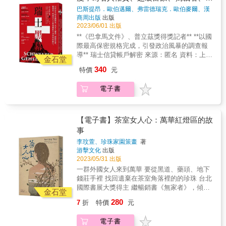
定。 作者透過車禍、藥物過量致死和工安災害
員、退休人士、餐飲業主管、保全、影視工作
見、了解創傷，未來所有的受害者將在更安全
會「上樓」&mdash;&mdash;住進公屋。 & 許
務及天主教會藏匿不法所得的銀行
巴斯提昂．歐伯邁爾、弗雷德瑞克．歐伯麥爾、漢
等事件，證明了我們所說的「意外」，其實都
者、自雇者，都來跑外送，這份工作為何吸引
的環境中療傷。「為了記住這些事，我們必須
多人認為公屋的起源是由於一九五三年的石硤
尼斯．孟沁格
著 、
弗雷德瑞克．歐伯麥爾
著
商周出版
出版
是危險系統的必然結局， 並展示了我們個人和
他們？ ▎外送員是什麼樣的工作？ 「時間自由
『哀悼』；為了與慘案所帶來的傷害共存，我
尾大火，其實在此前，港英政府已有思考公屋
2023/06/01 出版
社會可以採取的行動，以阻止用「意外」一詞
彈性，想上工隨時出動，想休息就休息」 「做
們必須『紀念』。這雖然痛苦，卻也是我們能
政策，背後的考量有指是為了維持殖民地社會
**《巴拿馬文件》、普立茲獎得獎記者** **以國
推卸責任的浪潮。
自己的老闆，荷包深度自己掌握」 「做越多賺
以人類之姿繼續活下去的唯一途徑。」
穩定及對資本家做出變相的勞工宿舍補貼。由
際最高保密規格完成，引發政治風暴的調查報
越多」「挑戰週收入破萬」 招募廣告如此形容
&mdash;&mdash;本書作者 金昇燮★專文導讀
方格子組成的公共屋邨是由政府建造、框限出
導** 瑞士信貸帳戶解密 來源：匿名 資料：上千
這份工作的美好之處，但外送員真正的感受是
金石堂
何撒娜｜東吳大學社會學系助理教授姜冠霖｜
來的空間，代表的是一種管治術
個祕密帳戶，藏匿一千億瑞朗資金 調查團隊：
什麼？到底廣告與真實之間有多大的距離？ ▎
340
特價
元
臺韓情報獨立記者好評推薦奶奶 Nainai｜IG 奶
&mdash;&mdash;這在港英或九七後的港府皆
30多個國家近50家媒體，逾150名記者 首度公
等好久，怎麼還沒送到？是誰在拖餐？ 消費者
奶心理學版主黃雅羚｜諮商心理師公會全國聯
然&mdash;&mdash;在屋邨中政府無所不在。
布：世界最保密銀行的真相 #SuisseSecrets 瑞
可能不清楚這份工作的複雜性，碰到餐點耽
合會理事長、元品心理諮商所諮商心理師兼所
電子書
當人住進公屋，他不只是單純的居民，而是從
士的銀行客戶保密條款並不道德&hellip;&hellip;
誤，就想給外送員負評。但外送員從獲得派
長黃敬雅｜復興空難倖存空服員黃鈺翔｜消防
「人」變成可被管治的對象。然而，人畢竟是
保護個人財產隱私的說辭，只不過是瑞士銀行
單、到餐廳取餐、到送餐到消費者手中，每一
員工作權益促進協會理事長、新屋大火倖存消
擁有自由意志的存在，既使發言的空間再緊
業用來掩蓋自己是逃稅共犯的遮羞布。此舉不
個步驟都可能遇到意外而拖餐。平台系統、店
防員楊適瑋｜消防員工作權益促進協會創會理
縮，仍想要訴說自己的故事； 看似一模一樣的
只助長貪污，還掠奪了發展中國家迫切需要的
【電子書】茶室女人心：萬華紅燈區的故
家、消費者、路況都可能造成拖餐，但拖餐的
事長鍾成鴻｜諮商心理師公會全國聯合會理
方格子，在生活其中的人的努力及歲月的浸潤
稅收。 &mdash;&mdash;瑞士黑幕消息來源 瑞
事
壓力常常落在最前線的外送員身上。到底送餐
事、海軍軍官學校學生輔導中心主任（依首字
下，也會長出不同的模樣；夜晚時亮起燈來的
士的銀行客戶保密條款在保護誰？ 數字帳戶的
過程當中，外送員會遇到哪些意外？ ▎不搶快
李玟萱、珍珠家園策畫
著
筆畫排序）倖存者的心理創傷需要被理解和肯
千門萬戶，也絕不只是下了工看劇、睡覺的地
背後隱藏了哪些最高機密？ 匿名吹哨者將一份
就完蛋，外送員的省時戰 是什麼原因，讓外送
游擊文化
出版
認。心理創傷一直容易被忽略，因為我們不
方，而是儲藏記憶與凝聚認同的所在。 & 作者
資料傳給《南德日報》的調查團隊，裡面有獨
員即使不為了賺錢，也要趕趕趕、衝衝衝？ 許
2023/05/31 出版
懂，更可能是我們不知道該如何陪伴和療癒。
梁啟智具深厚的地理學背景，他以公屋為觀察
裁者、特務、國王、樞機主教和超級富豪們在
多人都以為外送工作論件計酬，外送員才會搶
一群外國女人來到萬華 要從黑道、藥頭、地下
心理創傷的療癒之路，首先要理解創傷，學習
尺度，實地走遍整個香港。從不同時期建造、
瑞士信貸的祕密帳戶，共暗藏了一千億瑞郎的
快，但他們騎快車常常是為了彌補送餐過程中
錢莊手裡 找回遺棄在茶室角落裡的的珍珠 台北
辨識創傷，給予醫療及諮商資源，才有機會防
不同地區的公屋與人們的生活痕跡，描繪出香
不法收入。 這些國家菁英把貪污、逃稅、挪用
的各種意外。此外，平台的制度更是逼使外送
國際書展大獎得主 繼暢銷書《無家者》，傾心
止再受創。作者貼近和跟隨倖存者，因此才有
港政治與社會的演化，是最具生活感與帶入感
公款和剝削人民的所得藏匿在「金融隱私的基
金石堂
員不得不搶快的罪魁禍首。這些制度如何產
力作 12位萬華基層女人的故事 「她們外表雖然
機會映照出心理創傷對人和其生活的侵蝕。經
的香港現代社會史，也是他寫給家鄉的情書。
地」瑞士，或利用瑞士的帳戶洗錢。瑞士的銀
280
7
折
特價
元
生，又如何變形？ 曾經，這是一份讓人可以養
粗糙、充滿傷痕，內裡卻是美麗而珍貴」 本書
歷過創傷的人，日常中不斷擔心再受傷，對人
行長期用客戶保密條款為藉口進行不正當交
家糊口的工作，為何最後變成低薪苦勞的工
記錄了曾在茶室工作或從事性交易女性的故事
和環境保持警戒。長期的警戒，讓他們經常處
易，美其名為「保護來自世界各地的銀行客
電子書
作？ 透過拆解平台業者近年來不斷變更的報酬
她們大多於民國四、五十年代，出生在「艱苦
於戰鬥、凍結或逃的狀態，這是「毒性壓