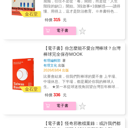
成癮，往往不是從「毒」開始，而是從「人生
聊天氣是安全牌；送禮是門平衡的藝術，並非
階段的缺口」開始。3段故事×1個解惑——讀得
愈貴重愈好；英國派對面面觀，沒有什麼事是
懂、用得上，這才是防治教育。※本書特色★
一場party解決不了的。繼大獲好評《大不列顛
金石堂
從故事入手，成癮的開端究竟長怎樣？著眼於
小怪癖》之後，讀者太太推出續集《大不列顛
315
特價
元
戴伸峰教授的第一手研究資料，揭開每一段成
小心機》，帶領讀者們探索更多瞠目結舌的
癮故事的開端★用科普說明，成癮的心理與行
「英式怪癖」，你會發現只要懂得運用小心
電子書
為大解析輔以心理學應用解析，帶領讀者看見
機，搞定英國人其實並不難。某天當你不經意
成癮的心理、行為會有何種樣態★往應用推
脫口說出「Easy peasy lemon squeezy」這句
廣，了解成癮才能學習真的說不成癮如果不可
接地氣的俗語時，表示已拿到進入「英式舒適
能戒斷，那該如何真的說不？讓戴老師告訴
【電子書】你怎麼能不愛台灣棒球？台灣
圈」的入場券了，可以精準地將臺灣人眼中的
你！邀請你暫時放下道德審判，用心理學的視
棒球完全保存MOOK
「龜毛性格」順利翻譯成理解英國人的社會符
角重新看待「癮」與「人」，解構行為背後的
碼。
有理編輯部
著
制約，在法律與偏見之下的真實故事，重新定
有理文化
出版
義「癮」。那個曾經乾乾淨淨的自己講到「吸
2026/03/04 出版
毒的人」，你的印象是什麼？也許是意志不堅
比賽會結束，但我們對棒球的愛不會 上半場、
定、抗壓力太差、不合群、傾家蕩產、身敗名
中場休息、下半場，都是屬於你我的棒球人
裂、六親不認、情緒不穩、暴戾之氣、幻聽幻
生。 ★第一本從球迷視角回望台灣百年棒球文
覺……？戴老師說：答對了一半，但是卻沒有
金石堂
化的Mook ★百年棒球史 &times; 正港的台灣
答對另外一半。戴老師真實會談過的藥物濫用
336
特價
元
棒球文化 &times; 跨世代球迷記憶，一次收
受刑人自己陳述的吸毒原因或動機的最大公約
錄！ 這不是一本只談歷史、比賽勝負的棒球
數，那就是：想改變、被引誘、好奇。在這些
電子書
書，而是一場從百年前開打、至今仍在延長賽
人吸食第一口違法藥物（毒品）之前，他們跟
的台灣棒球夢。從少年站上紅土的棒球夢想，
我們都是一樣的！他們在第一顆藥之前，也許
到球迷在看台上吶喊應援的聲音；從九○年代職
只是渴望拿高分的國中生、懷孕初期對未來充
棒的狂熱與低谷，到今天重新湧入球場的人潮
【電子書】怪奇邪教檔案錄：或許我們都
滿希望的婦女、對大學生活充滿幻想與憧憬的
──我們為什麼會如此熱愛棒球？ 本期《故事別