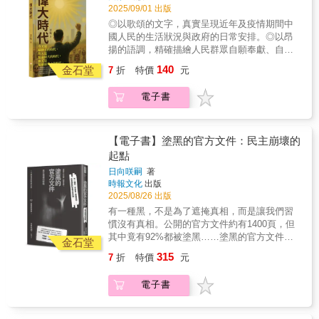
界最大且績效最好的瘧疾防治基金會，始於一
談六十一位母親來自東南亞或中國大陸的成年
2025/09/01 出版
親戚， 突然報給你一個不錯的工作（賺錢、代
個人按錯電視遙控器與打了20通電話。兩者的
二代子女，以及其中十五位的新移民母親。希
購）機會，你以為撿到好康？ 這就是誘餌
◎以歌頌的文字，真實呈現近年及疫情期間中
受益人數皆高達數億。 本書是一部大膽而鼓舞
望透過他們的生命故事，理解國家政策的轉變
&hellip;&hellip;。 ◎這裡應有盡有，宛如一座
國人民的生活狀況與政府的日常安排。◎以昂
人心的行動宣言，邀請我們發揮天賦、化抱負
與地緣政治的脈絡，如何影響新移民子女的生
小城市 ．這裡跟大公司一樣也有「人資」 新人
揚的語調，精確描繪人民群眾自願奉獻、自願
為行動。雄心抱負不是一種個人特質或屬性，
命經驗與族群認同。母親來自不同國家的二
要先受訓並隨機抽考，沒通過就受罰； 笨手笨
犧牲、自願封控、自願感恩、自願自願的壯麗
而更像是一種心態，具有傳染性──人人都可能
140
代，尤其是「臺灣東南亞二代」與「臺灣中國
金石堂
7
折
特價
元
腳？沒關係，只要願意配合，有腳本可照抄。
景象。◎根據官方的真實數據、政府的權威宣
為之感染。
二代」的經驗有怎樣的差異？他們會採取什麼
業績好，還能得到獎金、升遷、帶你去賭博、
傳與領袖的勝利講話，完整還原中共的無盡偉
樣的認同策略，來抵禦或迴避族裔╱地緣政治
電子書
去買春&hellip;&hellip; 一步步突破你的道德底
大聖殿。◎展示人民的自願犧牲、制度的卓越
因素衍生的外來者汙名？而在現今的政治與社
線！ ．從下餌到殺魚分工流程 頂端是「狗
高效與領袖的雄才大略，莊嚴呈現中共的美好
會氛圍中，這些新二代的多元文化背景，是否
莊」，掌控全局；中層主管負責訓練、懲罰與
疫情天堂。本書致力於記錄時代的光榮與夢
能順利轉化為身分紅利（比如特殊選才或入學
鎖定潛在獵物； 最底層的「狗推／菠菜」，才
想，深入展示全民動員的偉大實踐，全面呈現
【電子書】塗黑的官方文件：民主崩壞的
機會）？還是造成非預期的負面後果？海外歸
是真正出面行騙的人。 下餌、網魚、殺魚是慣
制度自信的強大力量。文字內容緊扣黨的精神
起點
國子女，以及海航（逆向遷移回父母原生國
用的3階段詐騙手法。 ◎想逃，不外三條路 請
指引，忠實反映社會的穩定與進步。 素材皆來
度）的二代，在跨國流動的過程中，又經歷怎
日向咲嗣
著
親朋好友籌贖金，但難保他不會吞了錢，再把
自官方信息、群眾生活與制度成就，未加虛
時報文化
出版
樣的認同變化？本書也根據田野分析提出相關
你轉賣； 發訊息向政府求救，卻馬上傳回園區
構、毫無偏頗，嚴格依據領袖指示與主流敘事
2025/08/26 出版
的行動建議，包括改變既定認知框架，視新移
經理耳中，並銷毀證據； 找非官方求援得靠運
進行推進。本書不僅是對中共敘事和疫情三年
民子女為積極的行動者而非弱勢；更廣泛地界
有一種黑，不是為了遮掩真相，而是讓我們習
氣，多數救援網紅只是想蹭熱度騙錢。 本書的
的生動回應，更是習近平新時代中國特色社會
定「新二代」，看見其中的差異與不平等；以
慣沒有真相。公開的官方文件約有1400頁，但
這些倖存者是如何逃跑呢？ 媒體報導這麼多、
主義思想的堅實載體與有力見證。◎代理經
及更細緻的區辨--例如將新二代與母親國度的連
其中竟有92%都被塗黑……塗黑的官方文件，
警察天天宣導， 還是這麼多人受害被騙？因為
銷：白象文化更多精彩內容請見
金石堂
結定義在文化與地方層次，而非過度上綱，避
就是民主失能的證據。當資訊被塗黑，責任也
人最怕寂寞和絕望。 詐騙集團就是利用這一點
http://www.pressstore.com.tw/freereading/9786263
315
7
折
特價
元
免將他們排除在共同體之外。這些「新二代」
就被抹去——不監督，黑幕就會常態化。不發
為你寫腳本。
的生命經驗與認同演變，也讓我們重新思索臺
聲，公共就會私有化。「森友學園問題、賞櫻
電子書
灣人的定義。隨著臺灣人口逐步納入更多元的
會、斯里蘭卡女性維莎瑪死亡事件，這些在日
移民來源、臺灣人的界線也不斷地被改寫與延
本國會引起大騷動的『塗黑官方文件』，如今
伸。一如祖輩於不同歷史時期、在族群與文化
也在地方自治的第一線大量產生，並理所當然