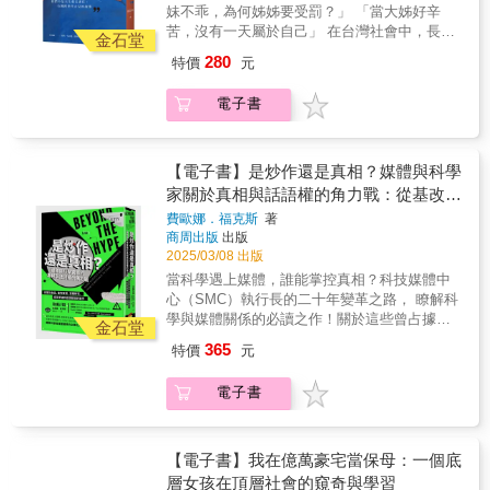
種疑點迫使研究所展開調查。儘管小保方不斷
妹不乖，為何姊姊要受罰？」 「當大姊好辛
立場；自由民主體制處於荒誕極權的邊緣；甚
喊冤，卻被發現論文資料處處漏洞，不只數據
苦，沒有一天屬於自己」 在台灣社會中，長女
至隨著海洋水位上升，現實本身也似乎開始動
金石堂
充滿捏造的痕跡，實驗筆記也極為草率，甚至
常常承受各種期待，對上要體諒爸爸媽媽工作
搖不定。《分身》結合風趣的回憶錄、驚悚的
280
特價
元
連本人也無法複製實驗結果。最終被認定造
的辛苦，所以要幫忙維持家中的整潔；對下要
報導以及撥雲見日的分析，試圖打破鏡子並描
假，重重打擊了日本科學界的誠信。 本書作者
照顧弟弟妹妹、最好成為弟弟妹妹的榜樣。 同
繪一條走出絕望的路徑。娜歐蜜?克萊恩探問：
電子書
須田桃子當時為《每日新聞》科學線記者，從
樣是子女，長女總是要出類拔萃，又能體恤父
當我們拋光並完善自己的數位影像時，忽略了
STAP細胞發表之初的歡欣鼓舞，到造假問題逐
母，還要操持家業。 本書作者是一位長女，她
什麼？我們能否擺脫分身，克服這種倍增文化
漸擴大的風暴，她都一路參與。當官方組織試
的母親也是，她發現兩人有著相同的勞碌命，
的病態？是否能夠建立一種集體關懷的政治，
圖草草結案，認為研究團隊同意撤回論文，就
不管在家裡與職場，常常必須擔負重任，但遺
【電子書】是炒作還是真相？媒體與科學
並真正面對歷史罪行？這是一本揭示我們當下
沒有必要繼續調查之時，她仍下定決心繼續追
產分配或升遷這些好處，卻常常沒她們的份。
家關於真相與話語權的角力戰：從基改食
思考與感受方式的書，同時也是我們時代的智
蹤，訪問當事者以及多位關係人，企圖揭開事
為了探究「長女」如何養成，又有什麼樣的處
識冒險故事。★第一屆女性非虛構寫作獎
品、動物實驗、混種研究、疫苗爭議到疫
費歐娜．福克斯
著
件背後所潛藏的層層問題。 不當行為的歷史和
境，作者透過觀察與採訪，紀錄了十幾位長女
（Women's Prize for Non-Fiction）得主★《紐
商周出版
出版
情報導的製作
科學的歷史共存是不爭的事實。希望本書能夠
的生命故事，涵蓋不同世代與階級。 這些故事
約時報》年度備受關注好書★《時代雜誌》年
2025/03/08 出版
成為契機，讓大眾思考如何創造出難以發生不
呈現了當代台灣「女兒」、「女性」在家庭的
度十大最佳書籍好評推薦方念萱｜國立政治大
當科學遇上媒體，誰能掌控真相？科技媒體中
當行為的環境，以及不當行為發生時該如何處
角色，揭開那些理所當然的期待，如何造成長
學傳播學院副教授王孝勇｜靜宜大學大眾傳播
心（SMC）執行長的二十年變革之路， 瞭解科
理。打造讓科學家──甚或任何人都能保持誠實
女症候群，讓她們在家庭與職場，總是成為過
學系特聘教授╱文化研究學會第十三屆理事長
學與媒體關係的必讀之作！關於這些曾占據新
的社會，也許正是當今社會最需要的齊心努力
度承擔的人。 【長女內心話】 「為什麼弟弟妹
金石堂
王家軒｜出版文化工作者李佩雯｜世新大學性
聞版面的醫療與食安事件，例如毒雞蛋、基因
的目標。
妹出生，我就要長大？」 「為什麼大的就要讓
365
特價
元
別研究所教授、《傳播研究與實踐》主編阿潑
改造食品、輻射食品、新冠疫苗……什麼是事
小的？」 「我從沒想過當長女，可以申請自願
｜文字工作者葉浩｜國立政治大學政治系教授
實？什麼又是媒體炒作、政治操弄？走過這些
性離職嗎？」 「如果我不扛起來，就沒有人會
電子書
瞿宛文｜中央研究院人社中心兼任研究員（依
熟悉的事件，媒體的報導與科學事實的說明影
做了。」 「與其交給別人，不如自己做比較
姓名筆畫排序）
響著大眾的認知。▎炒作之外，尋求科學研究
快。」 「我是媽媽最親密的夥伴，有義務要幫
的公開透明這是一本挑戰我們對科學與媒體信
她一起承擔。我要懂事，才能讓媽媽輕鬆」
任的作品。當科學真相不再簡單直接，當新聞
【電子書】我在億萬豪宅當保母：一個底
【長女特質】  懂事、自我要求高，認真負
標題背後暗藏利益與操作，《是炒作還是真
層女孩在頂層社會的窺奇與學習
責、會照顧身邊的人  傾向獨立作業，不仰賴