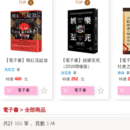
TOP
TOP
1
2
【電子書】唯紅花綻放
【電子書】娛樂至死
【電
（2016增修版）
社會
馮哲芸
著
波茲曼
著
拂偽
著
400
252
2
特價
元
特價
元
特價
電子書
電子書
電子書 > 全部商品
共計
161
筆， 頁數
1
/4