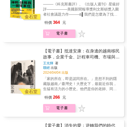
長）謝宇程（【真識】知識內容服務創辦人）
致分崩離析？我們有沒有能力面對下一次重大
界的權力，足以扭曲教育的根本。這世界運行
────《科克斯書評》、《出版人週刊》星級好
愛我們的身體。相反，我們必須瓦解控制和約
謝青龍（南華大學生死學系、通識教育中心專
危機？解開這些問題的重要性超越了疫情本
的真理，難道真如辛格所說「只要能獲勝，美
評────────美國新聞報導獎利文斯頓獎入圍
束我們的力量，重塑世界以適應各種體型的人
任教授）冀劍制（華梵大學東方人文思想研究
身，與我們的相關性也不會僅限於2020這一
化、撒謊都是可行的」嗎？本書特色★《華爾
者社會議題力作────&▌我們是怎麼為了找車
們。&&&&吳嘉苓│醫療社會學研究者鄭斐文│
所教授）顏擇雅（作家、出版人）
金石堂
年。趁一切還來得及，我們必須作答──「疫情
街日報》資深記者深度採訪，爬梳錯綜複雜、
位而毀了城市？是哪些人促成這種情況？如何
性別政治與身體社會學研究者許菁芳│作家李欣
&mdash;&mdash;推薦&反智像一道綿延不絕的
教會我們什麼？」&【國內推薦好評】1995年7
364
特價
元
離奇驚人的詐欺案。★教育公平其實都是假
尋回停車從我們身邊奪走的東西？&┤齊聲推薦
倫│中央大學中國文學系副教授蔡宜文│身體議
線，蜿蜒貫穿著我們生活中的政治與文化面，
月芝加哥發生攝氏43度的熱浪導致739人熱衰竭
象！高學歷原來早已是上流社會金權遊戲的一
├吳昀慶｜「還路於民行人路權促進會」常務監
題倡議者、蔡宜文的多元宇宙Podcast主持人蔡
至於滋養著這條線的謬誤觀念則是：民主就等
死亡，社會學家艾瑞克．克林南柏格2002年專
電子書
部分。★詐欺手法大膽、不可置信，比小說情
事黃偉茹｜國立成功大學都市計畫學系教授鄭
培元│《我僅僅只是一個胖子》作者張慧慈（小
於「我再無知，也可以跟博學的你平起平
書顯示，這並非史上唯一熱浪，1930年曾發生
節更荒謬，完敗虛構故事的精采案件。★毀讀
祖睿｜國立成功大學交通管理科學系助理教授
花媽）│作家◢◤不畏重量推薦◢◤&&&&▎曼
坐」。&mdash;&mdash;艾西莫夫（Isaac
類似事件卻沒這麼多人熱死。他發現芝加哥貧
者三觀，可能造成不再相信社會正義的心裡創
劉 亦｜「我是臺灣行人 - a tw pedestrian」主
恩的文筆動人優美，又帶有嚴謹的研究倫理。
Asimov）&隨網路科技與高等教育的普及，現
富差距與犯罪率比65年前更嚴重，以前居民夏
傷，務必小心閱讀。
編鍾慧諭｜公民幫推創會理事長、前臺北市交
【電子書】抵達安康：在身邊的越南移民
本書從頭到尾都清楚地彰顯出她的豐富知識與
代人可取得的資訊及知識量遠超過以往任何一
夜常睡在房子外面乘涼，守望相助，1995年卻
通局長&停車場是有車族的都市領地？公共空間
她綜整各方知識的深厚功力。她靈活穿梭於個
故事，企業千金、計程車司機、市場與美
個時代&mdash;&mdash;但這也是所有人最不
沒人敢這樣做。克林南柏格新作《疫情教會我
的貪食蛇？地主的搖錢樹？小至路邊停車格，
人敘事與文化分析之間，充分地證成了個人確
願學習、最不尊重專業的時代。&人們即使確實
甲店的阿姨……
們什麼？》比較1918年大流感與2020年全球疫
王光輝
著
大至停車庫、停車場──「停車」可謂最受忽
實即是政治&mdash;&mdash;如果你恰巧擁有
比以往聰明，卻以為只要靠Google、維基百科
情，揭露美國社會脆弱度惡化與政治分化的殘
聯經
出版
視，卻最攸關大眾日常交通與生活品質的環
肥胖身軀，更是如此。這本書的成功之處在
就能和專家並駕齊驅，對各種學識成就反唇相
2024/04/04 出版
酷現實，值得關注疫情研究的讀者借鏡。──林
節。在本書中，長年關注居住議題、交通規畫
於，它讓我們得以敏銳地意識到，肥胖的生活
譏，面對專家建言也往往冷眼以對，從醫療、
宗弘／中央研究院社會學研究所研究員&「疫情
「家的所在，即是認同所在。」意想不到的隱
與都市政策的作者亨利・葛瑞巴爾將報導焦點
經驗與肥胖恐懼並非普世皆同，而是深受社會
法律、教育到國家預算，人們都對專業採取不
教會我們什麼？」本書作者以七位紐約人的經
藏版越南／臺灣史！大歷史下，最親近你我，
鎖定於停車議題，追蹤大量設置的停車場、停
身分的影響與交織。&mdash;&mdash;羅珊・
信任甚至鄙視的態度，這些應要公民和專家對
歷，並旁及包括臺灣在內的各國政策相關議
生猛有活力的小歷史。他們是你的老師、同
車位如何形塑當代市民生活與居住環境。&世界
金石堂
蓋伊，《飢餓：你只看見我的身體，沒看見我
話的事務因此失去了辯論的機會。此外，眾人
題，譜寫全球疫情並提出這個重要的問題。儘
學、朋友、鄰居，你認識他們，卻從來不真正
各地可見到許多傷腦筋的停車問題，在市井生
內心的痛》作者&▎鞭辟入裡！勇敢大膽、發人
266
特價
元
也將「民主」的意涵誤解為每種聲音、即使最
管疫情已緩，但殷鑑不遠，在全球緊密互動且
了解。政治大學「興隆安康．共好文山」USR
活中形成各種荒謬鬧劇：&🚗據統計，市中心商
深省。透過嚴謹的學術研究與個人經驗梳理，
荒謬的意見也應該受到公平認真對待，否則就
共同承受諸多風險的當前社會，這是永不過時
計畫採訪作品記錄越南移民在臺灣的動人故事
業區的壅塞問題，成因中約三成是四處「巡
曼恩徹底剖析並解構了帶有多重面貌的肥胖恐
電子書
是不民主，就是搞菁英主義。&&面對這種人們
的重要問題。&如作者點到，臺灣在疫情初期即
歷史課本裡找不到，社會課本也不見其身影。
找」停車格的汽車所「貢獻」。路怒、暴力相
懼。&mdash;&mdash;科克斯書評&▎在這個對
拒絕學習、懷疑專家的現象，本書作者美國海
靠著對全球與國內公布警訊，「有效地創造出
如今，他們現身說法……13段藏在巷弄中的移
向、言語恫嚇等行為，頻繁造成市民衝突摩
瘦癡狂的世界，肥胖始終被視為失德一般的存
軍戰爭學院教授與哈佛推廣教育學院兼任教授
相關的公共領域」，本書深入地以個人生命交
民史17位年輕作者，透過人類學田野調查的方
擦。🚗某些市政單位拆除了停車收費表，捨本
在。透過無可挑剔的研究、引人入勝的文字、
湯姆．尼可斯將他的觀察與見解寫成文章刊登
織疫情事件、政策、科學與社會爭議的公共
式，採訪在安康社區、校園、巷弄、市場、街
【電子書】消失的愛：逆轉我們的時代
逐末，反從市民違停罰款賺取較諸停車費更多