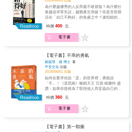
2026/06/03 出版
圈」的入場券了，可以精準地將臺灣人眼中的
線視角」，讓我們理解中國的身分認同並非鐵
「龜毛性格」順利翻譯成理解英國人的社會符
為什麼越優秀的人反而最不敢冒險？為什麼社
板一塊，而是一場充滿矛盾與掙扎的生存戰役
碼。
會越追求零失誤，越難產生突破？你是否長期
。透過理解這份「多元駁雜」的真相，臺灣讀
活在「自己不夠好」的焦慮之中？連犯錯的權
者能更冷靜審視鄰近大國的本質，並在理解他
利都沒有的時代，所謂的成功究竟還剩下什
人的痛苦與勇氣之餘，更加珍視自身擁有的民
400
Readmoo
特價
元
麼？「失敗感」從何而來？我們是否早已被
主與自由價值 。
「成功」綁架？★★亞洲頂尖理工學府
電子書
KAIST「失敗研究所」揭開「成功的代價」
★★＝＝＝＝＝＝＝＝＝＝＝＝＝＝＝＝＝＝
＝＝＝＝＝＝＝＝＝＝在以教育成就與升學競
爭聞名的東亞社會，個體從學生時代便被迫投
【電子書】不乖的勇氣
入一場零失誤的競賽：考試不能失手、職涯不
蘇妮塔．薩 博士
著
能中斷、履歷不能留下空白。一旦跌倒，往往
平安文化
出版
意味著被淘汰、被標籤，甚至被永久排除在主
2026/06/01 出版
流之外。韓國正是這種高績效社會的典型代
如何在要求你說「是」的世界裡，勇敢說
表，同時也是最早意識到其副作用的國家。本
「不」！《逆思維》暢銷天王 亞當‧格蘭特 盛
書即誕生於這樣的社會背景之下。為了理解並
讚：如果你曾經為了取悅他人而妥協自己的原
改善這一現象，韓國科學技術院（KAIST）成
則，這本書會給你敢於捍衛自己的勇氣和技
360
立了「失敗研究所」（Center for Failure
Readmoo
特價
元
巧。康乃爾大學最受讚譽的終生教授，重塑自
Studies）。KAIST研究團隊提出了一個發人深
我認同的人際心理學！已售出美、英、德、
省的問題：如果社會不允許失敗，我們還能真
電子書
西、義、荷、加等超過15國版權！❈ ❈ ❈學
正進步嗎？▊「剝奪失敗」的社會，會導致怎
會不乖，你的人生才算真正開始。一直以來，
樣的結果？KAIST被譽為亞洲最頂尖的理工學
我們都活在強調合群的社會，努力迎合他人，
府之一，其研究向來以創新與高風險探索著
卻逐漸迷失自我；在每個明明不想要卻說好的
【電子書】第一顆藥
稱。研究團隊發現，韓國社會長期以來高度崇
瞬間，漠視被壓抑的內心感受。事實上，你自