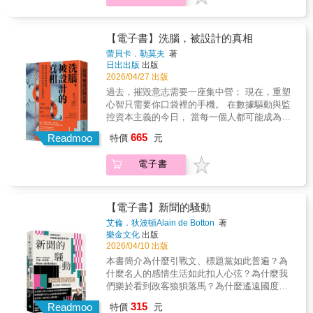
德特立獨行俠」的文化變革宣言，我們希望透
教授】索妮亞．柳波莫斯基【亞利桑那州立大
「沒有用過藥物」的乾淨身體，但當所有的器
滿仇恨），就是笨（無知愚蠢）。特別是面對
派對象徵這群人在逃難中，依然擁有作為個人
過有良知的抵抗讓世界變得更美好。──《如何
學心理學教授】羅伯特．席爾迪尼【密西根大
官都忘記自己曾經「被藥物治療過」這件事情
社會與政治議題時，因為自身道德上的優越
的尊嚴與主體，還有去愛、去表達、去選擇的
讓人聽你的》暢銷作家／約拿‧博格薩博士的
學文化及認知學程創辦人】理查．尼茲彼【精
以後，身體裡卻還有一個隱藏的巨人，記得你
感，導致人們更加義憤填膺。確定性思維會讓
能力。在被迫離開家園之後，他們仍試著連結
【電子書】洗腦，被設計的真相
《不乖的勇氣》正是我們面對那些充滿悔恨、
神科醫師、作家】王浩威【臺灣大學心理學系
吃過藥物這件事，就是大腦！「初次用藥的快
人認為：那些我們最在乎的事情，原因和解方
彼此、創造關係、建立家的歸屬感，甚至是瘋
選擇沉默、閉上雙眼的時刻所需要的答案。它
蕾貝卡．勒莫夫
著
教授】李怡青【文化人類學博士、兒童精神科
樂酬賞高峰經驗」，白話文來說就是：無與倫
明明就顯而易見。但事實上，從個人選擇到種
狂談一場戀愛。這本作品集結了十二組、來自
就像一本行動指南，教你如何以及何時採取行
日出出版
出版
醫師、國際精神分析學會分析師】周仁宇【臺
比的爽！讓這些藥物濫用者，更加淪陷於尋求
族、性別等爭議性議題，在道德或倫理上往往
九個國家被迫離家者的故事，同時也是作者對
動。《不乖的勇氣》對於每一個渴望活出真
2026/04/27 出版
灣師範大學英語學系教授】黃涵榆【科普作
第一次的快樂……戒癮與假性戒癮成功對於沒
極其複雜。當每個人都堅信自己握有真理，只
於「家」的叩問。面對台灣的未來，她也發現
我、實踐自身價值觀的人來說，都是一本必讀
過去，摧毀意志需要一座集中營； 現在，重塑
家、「盲眼的尼安德塔石器匠」版主】寒波
有吸過毒的人來說，實在很難去想像戒毒的困
會助長世界更加壁壘分明，最終導致人們苛刻
自己愈來愈接近書中人物的狀態。我們離家的
且具有變革意義的書。──《時代》雜誌2016全
心智只需要你口袋裡的手機。 在數據驅動與監
【美國聖湯瑪斯大學國際研究講座教授】葉耀
難。但戒毒到底是怎樣的歷程呢？戒毒的當
批評，甚至將反對者妖魔化。作者指出，這種
原因有百百種，但人們面對恐懼、生死、自由
球百大影響力人物／蒙娜‧哈娜博士蘇妮塔‧薩博
控資本主義的今日， 當每一個人都可能成為情
元●中文推薦人依姓名筆畫序排列【來自全世界
下，戒毒者會充滿自信，他會發現自己的生命
「絕對的確定性」會讓人陷入三種思考盲點：•
與愛的過程，似乎又是那麼相近。（本書內附
士向我們指出「違抗」不只是用來抗議，在餐
緒操控的對象， 「真相」是否早已成為一種不
的最高讚譽】我想把作者的一個核心訊息，用
開始出現光明，但是，恐怖的事情出現了——
665
定論謬誤（The Settled Question Fallacy）：
Readmoo
一張敘利亞設計師歐馬的作品，供讀者自行彩
特價
元
桌旁也一樣重要。我雖然致力於挑戰體制，但
穩定、隨時可被重塑的狀態？ 從韓戰時期美國
我自己的話留給讀者：我們無法，也不需要變
大腦對於毒品的渴望——讓戒毒者感受到難以
把自己的知識視為定論，對某件事深信不疑，
繪。）
此書讓我看出自己經常任由別人的信念掩蓋了
戰俘遭遇的「硬性洗腦」， 到今日社群媒體與
成沒有部落的人；真正的挑戰，是在多重部落
忍耐的「戒斷症狀」，不同毒品有不同類型的
自然會將相反觀點視為錯誤，甚至視為威脅，
電子書
我本身的信念，以致減損了我的自主能力。薩
演算法運作下的「柔性操控」， 回溯歷史上為
之間，學會選擇、調和與創造新的連結，讓
戒斷症狀嚴重程度，有些毒品的戒斷症狀非常
這會讓人封閉探問與對話的可能性。•對等知識
博士強力主張：要獲得真正的自由，乃至擺脫
了屈服意志、改造心靈所打造的各種系統， 揭
「我們」不再是用來排除別人的武器，而是一
難受，但那些沒有使用海洛因的吸毒者，戒斷
謬誤（The Fallacy of Equal Knowledge）：我
我們對自己的束縛，勇於違抗的能力是不可或
示心智如何在創傷與混亂中被引導、被改寫，
起活下去、活得更好的方法。――哈佛大學甘
症狀較為和緩，所以這些毒品的戒毒者極有可
們天真地假設「只要你讀了同樣的書、知道了
缺的。如果你努力追求正義並且致力於建立一
以及，在資訊操控時代，我們還能如何保有自
迺迪學院資深研究員、臺灣大學兼任教授、度
【電子書】新聞的騷動
能以自己的毅力跨過毒品的戒斷症狀必殺技攻
同樣的資訊，你就一定會同意我」，卻忘了即
個包容眾生的世界，你更應該閱讀此書。──活
由意志？ ◎你不是意志薄弱，而是有人懂得如
金針資本董事長／林益全（摘錄自書中導讀）
擊，體驗到「戒毒成功」的感覺，但這樣真的
艾倫．狄波頓Alain de Botton
著
使擁有相同的資訊，也會因為個人經歷而有不
動組織者、策劃者、倡議組織「黑人選民很重
何利用「心理創傷」。 我們總以為，「洗腦」
只要快速瀏覽一遍，你會明白自己學到很多東
成功了嗎？美國賓州大學醫學院研究觀測古柯
樂金文化
出版
同的解讀。•已知意圖謬誤（The Fallacy of
要」共同創辦人／拉托夏‧布朗身為家長，我們
只存在於戰俘營或神祕邪教之中，與日常無
西，而對人類的天性、教養，和這兩者之間的
鹼成癮者的大腦後發現：雖然戒毒者已經長時
2026/04/10 出版
Known Intent）：當對方反對我們的觀點時，
是維護小孩福祉的第一道防線，難免會需要對
關。 但這套原本在戰爭用來翻弄意志的技術，
迷人交互作用，有全新的了解。──哈佛大學商
間沒有吸毒了，但是在觀看吸毒相關用具影像
本書簡介為什麼引戰文、標題黨如此普遍？為
我們不僅覺得是他錯了，甚至否定他的人格，
抗來自家中其他成員、教師與醫護人員的建
如今早以變成由數據驅動的演算法，在你滑動
學院教授、《姿勢決定你是誰》作者／艾美．
時，他們腦中的杏仁核就出現活化反應……是
什麼名人的感情生活如此扣人心弦？為什麼我
這是忽略了在善與惡之間，也存在著灰色地
議，同時也要保持對孩子的信任。薩博士這本
手機的瞬間，悄然左右心理與行為。 我們每天
柯蒂這部獨創性十足的著作揭露了有關我們部
的，其實毒品正在準備它最恐怖的終極必殺，
們樂於看到政客狼狽落馬？為什麼遙遠國度的
帶。「唯一真正的智慧，是知道自己一無所
書教導我們如何學會本於良知的違抗，對於每
做出的選擇、抱持的信念，甚至一閃而過的情
落天性的事實，並說明這些根深柢固、已把我
讓戒毒戒癮者最難以招架的第二波攻擊：心癮
動盪往往如此……乏味？在這個注意力比資訊
知。」──蘇格拉底當我們不再急著審判，放下
一位家長、女性或專業人士來說都是必讀書
315
緒， 有多少源於「自由意志」，又有多少是被
Readmoo
們帶到浩劫邊緣的人性傾向，或許可以怎麼用
特價
元
——在學理上我們稱之為：「由吸毒關聯線索
本身更稀缺的時代，新聞媒體不但左右我們對
非黑即白的定見，開始好奇「為什麼你是這樣