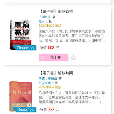
本書導言
位專訪胡賽組織、塔利班等恐怖組織的戰地記
會大眾，阻斷了人們對更公平、更自由的社會
倍，已達1300萬人，是警察人數的十二倍。▲
政治的武器？ $ 加密貨幣反映了全球財富
者從以色列和巴勒斯坦的衝突，到阿富汗和伊
的渴望的控制機器，提出了他獨到而深刻的見
比爾蓋茲、巴菲特、貝佐斯等有錢人的收入，
熱烈流動的軌跡？ $ 一張圖竟然就可以秒
拉克的戰火，再到敘利亞和葉門的戰地採訪，
解。馬庫色構思本書時，歐美世界處於悲觀氣
【電子書】車輛霸權
比後50%的美國人加起來還多。▲美國國會議
懂中國「一帶一路」的地理投資術？ $
每一段經歷都是對人性、勇氣和信念的考驗。
氛濃厚的五〇年代，因此書中並未對人類解放
上岡直見
著
員的組成，有82%是男性、83%是男人、50%
「雞蛋不要放在同一個籃子裡」，這種傳統投
這些戰地報導不僅僅是新聞，更是我對這個世
的前景抱有正面的期望。然而，或許正因為馬
啟示
出版
是千萬富翁。▲1964年，有77%的美國人願意
資心法居然會帶來更大的風險？ $ 衛星、
界的深切反思。在每一個戰地國家，我見證了
庫色對西方文明系統性的尖銳分析，給予了當
2024/10/19 出版
相信政府，五十年後，這數字只剩下18%。
導航系統、火箭募資，金錢接下來會征服全宇
無數的悲劇和希望。敘利亞難民營裡孩子們的
時渴望解放的知識分子與學生一盞明燈、一種
使用汽車的代價，比你想像的高太多！不斷擴
▲2013年，美國非白人新生兒的人數，首度超
宙？ ★★★＿＿真正的國際觀與世界大局！
笑容、葉門大學生對人生的期盼，戰地醫院裡
鼓舞，進而燃起了其後席捲全球的學運風潮。
張的汽車和道路體系，正在鯨吞蠶食我們的生
越白人新生兒。▲2016年，美國人深信國內有
從古至今，金錢故事始終發生在國際舞
無助母親的失落等，這些畫面都深深烙印在我
&&為什麼此時此地，我們必須重讀此書？這是
活。醫院、賣場、住宅越移越遠，不開車寸步
六分之一的穆斯林人口，實際數字呢？只有
台。 《金錢大地圖》是一本對人類財富發
的記憶中。戰爭帶來了無盡的痛苦，但同時也
「時代感」系列最初的發問。不同領域的大師
難行；通勤時間越來越長，沒駕照連找工作都
1%。2013年，作者歐逸文結束長達八年的駐中
展的獨特圖文探索，將地理學、金融學、經濟
330
讓人們更加堅強，更加珍惜和平的可貴。這本
Readmoo
留下傳世之作，描繪當時他們所處社會樣貌、
特價
元
受到限制；年長者駕車容易出事，但不用車又
國記者生涯，回到了美國，卻發現家鄉變得面
學、社會科學與美學設計融為一體，把複雜的
書的寫作過程中，我不斷反思作為記者的角色
遭逢處境，將這些廣博深刻的討論置放於當前
無法就醫；車子多事故也多，台灣每年將近400
目全非。過往他常跟埃及、伊拉克或中國的公
金融主題轉化為引人入勝且易於理解的敘述。
和責任。我們報導戰爭，揭露真相，但我們能
台灣與華人社會，透過重量級知識人的詮釋和
電子書
位行人在路上罹難……根據統計，日本每年為
民述說美國的理念，包括追求法治、追求真
全書透過5個互補的視角、4個有趣測驗、3
改變什麼？希望這本書能夠帶給讀者些許的啟
細膩導讀，「時代感」系列試圖全方位地回
汽車承擔的社會成本高達24兆日圓，等於每輛
理，人人也有權追求更好的人生。但如今他開
個可行的力量，直觀描繪全球金融史的演變──
發和反思。我們生活在一個動蕩的世界，每一
答：「重讀此書，我們將從中獲得定位自身、
車要耗費約200萬日圓。使用汽車造成的社會負
始懷疑自己，難道多年來他對外人所說的都是
提高你的金融識讀能力，讓錢直接和你看對
個人的行動都可能影響到他人的命運。臺灣雖
前進未來的重要線索。」&▎時代感書系《共產
擔，早就超過帶來的便利！----------------------------
謊言？都是在自欺欺人？歐逸文更發現，美國
【電子書】解放時間
眼。 本書特色 1. 大開本，翻閱順手！最強
然面對中國的威脅，但整體而言，仍然是個幸
黨宣言》｜卡爾．馬克思（Karl Marx）、斐特
--------------------------------社會生活仰賴交通，但
在2001年到2021年這二十年間，美國已成為一
視覺化設計！ 印刷精美，裝幀大器，頂尖
珍妮．奧德爾
著
福安逸的國家，當戰爭世代逐漸凋零，包括我
烈．恩格斯（Friedrich Engels）著《墮落論》
什麼樣的交通模式才能帶來真正長久的幸福？
片道德上的「荒原」，隨時都有可能引發一場
製圖獎大師力作，每個跨頁均包含超過6種資訊
平安文化
出版
在內的多數人都不曾親身經歷過戰爭的無情。
｜坂口安吾 著《符號帝國》｜羅蘭．巴特
汽車看似讓人們的外出選擇更加多樣，但實際
嚴重的「森林野火」。由於政治人物及部分媒
（經濟、地理、貨幣、政治、圖表、數據
2024/10/07 出版
（Roland Barthes）著《單向度的人：發達工
上卻是形成非常有限的交通系統。當都市、道
體的渲染，導致美國人擁槍人數創新高，槍擊
等），內容豐富多元，不只瞭解「錢規則」，
你是時間的主人，還是時間的奴隸？《紐約時
業社會的意識型態研究》｜赫伯特．馬庫色
路設計以車為本，而不是以全民的需求為中
事件更頻繁發生。社會對移民、穆斯林、有色
根本就是一本經典圖像設計教科書。 2. 全
報》、亞馬遜書店評選「最佳非文學作品」！
（Herbert Marcuse）著《愛因斯坦自選集：對
心，這樣真的合理嗎？馬路的使用是屬於所有
人種等少數族裔的敵意不斷增加。有錢人玩弄
球第一本！一跨頁一概念，隨翻隨懂！ 全
榮獲美國四大媒體「年度最佳書籍」――《芝
於這個世界，我這樣想》｜愛因斯坦（Albert
人，車子只是其中之一而已；以車輛社會為主
金權政治，以自由之名行貪婪之實，想盡辦法
球第一本以金錢為主題的大圖集，宏觀格局，
加哥公共圖書館》、《哈潑時尚》、《君
Einstein）著《現代生活的畫家：波特萊爾文
365
的道路使用觀點，是時候要轉變成人本交通思
Readmoo
刪去財政支出，減少稅收，這導致國家沒有多
特價
元
揭開世界財富流動的「錢規則」。100張全彩直
子》、《Electric Lit》美國當代最受矚目的天才
集》｜波特萊爾（Charles Baudelaire）著《學
維了。---------------------------------------------------------
餘的錢來照顧社會上最需要照顧的人群。以上