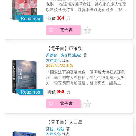
視障礙人士的世界。「正常」被當成壓迫異己
平庸之惡，才能守住未來。」對臺灣讀者而
包裝， 在這場冷凍革命裡，當愈來愈多人忙著
試圖為這一場台灣史無前例的公民運動，納入
的一種工具，針對自閉症、同性戀、憂鬱症、
言，本書是一面鏡子，也是一次警示：我們的
以科技延長時間，以資本換取更多選擇， 我們
當代文學創作者的觀察視野；特別邀請不同世
精神疾病等少數者，進行隔離、矯正、排除和
官方文件有沒有被塗黑？我們是否也開始不在
是否逐漸忘記，生或不生本來就是與生俱來的
代作家從參與者的角度，為這場時代運動留下
364
汙名化。把人分為正常跟不正常，原來跟資本
Readmoo
意「真相」這件事？我們是否也默默接受「看
特價
元
自由？ ＼＼烏恩慈（烏烏醫師）共感推薦／／
一個客觀的見證。這是屬於我們這個時代的公
主義有關資本主義這種經濟體系強調競爭力與
不到」就是一種常態？
＼＼感電出版 &times; Dr.情趣 聯名活動：購書
民課本，透過調查、採訪、還原、紀錄，呈現
勞工生產力，使得人類被重新定義為機器，接
電子書
即享專屬限量贈品／／ 在這個「自由世代」，
出課本上的「民主」二字走進現實時，會是什
著，「正常基準」的概念出現了，人們利用這
我們比起「要選哪個」，更習慣思考「更好的
麼模樣。
個概念重新想像健康和能力的本質，創造了壓
選擇」。 不想結婚，可以；不急著生，也可
迫少數者的「常態帝國」。不正常，或許根本
以， 科技替我們創造了延遲的可能
【電子書】巨浪後
不是件壞事神經多樣性的概念，認為「正常大
&mdash;&mdash;尤其是卵子冷凍，這項被包
梁啟智、吳介民(主編)
著
腦」和「神經典型」不應該被視為理想狀態，
裝得體面又理性的選項。 但如果仔細看就會發
左岸文化
出版
應該以看待生物多樣性的觀點看待心智運作。
現這份自由背後，直指一個被隱蔽的真相： 凍
2025/07/02 出版
1990年代起展開的「神經多樣性運動」，希望
卵是讓妳擁有更多選擇，還是被迫用更高昂的
「國安法下的香港就像一個黑暗大海裡的孤島
能結束對神經多樣性價值的壓迫，推動神經多
代價，換取原本屬於你的自由？ 當所有人都鼓
群，島上都有人在耕耘，但他們彼此看不見對
樣性發展。消除偏見和歧視，看見多樣性的美
勵你「多留一些可能」，其實你不用做什麼，
方，需要偶而有船經過，發出亮光，讓島上的
麗透過作者的角度，宏觀地回顧歷史各種思潮
也能誠實地說：「這是我想要的！」 作者蘭珀
人看到彼此，船經過後，大家又各自默默地工
的背景脈絡，像是與基準常態密切相關的種族
350
特以自身經驗為起點，走入這個科技與焦慮交
Readmoo
特價
元
作。」香港曾以一波波街頭行動追求民主與自
主義、男性威權主義與資本主義邏輯，瞭解神
織的產業現場。她深入醫療制度、資本市場、
由，吸引了全世界目光。然而，隨著國安法與
經多樣性運動為何出現、神經多樣性解放需要
社會框架與女性身體政治，橫跨生殖經濟學、
電子書
國安條例相繼施行，公共空間急速收緊，曾經
的集體意識，以及通往多元共融美好未來的路
性別政治學與科技倫理三個層面，從診所諮詢
流動如水、熾烈似火的大規模抗爭，如今難以
徑。本書特色：1. 深度探討資本主義崛起如何
室、手術床與冷凍槽，一路寫進財報模型與產
再現。巨浪後，留下的是壓抑、沉默，以及轉
創造「常態帝國」：常態帝國包括物質關係、
業敘事，帶我們看見這場以卵子為商品的產業
入暗流的堅持。本書由多位長期關注香港社會
科學研究計畫、官僚體系等，這種帝國式的框
【電子書】人口學
裡，揭開一場全球資本市場與個體焦慮之間微
與政治的學者執筆，從經濟、地緣政治、公民
架突顯了神經多樣性壓迫、殖民主義與帝國主
莎拉．哈波
著
妙的交易。 她的核心提問直白而尖銳： 為什
社會、新聞媒體到文化記憶，描繪出國安法時
義之間的關聯。2 .帶你看見「正常」背後充滿
左岸文化
出版
麼，我要用科技來回應別人眼中的「正常人生