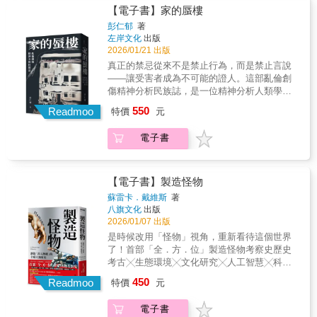
史，更是你熟悉的棒球日常●收錄棒球術語、應
回到峽谷？這是一本關於生與死、自由與渴望
可．勒佩拉布魯克採用深具啟發性的獨特方
面對你知道會成真的後果。 ▎無關你是誰，而
【電子書】家的蜃樓
援文化、戰歌、漫畫、球場美食與時尚風格，
的書。每個走向群山、降入溪谷的人，都有無
式，來處理常見與複雜的問題，令人耳目一
是你想成為誰 歷史上諸如廢奴主義、女權運動
彭仁郁
著
從觀眾席到球場中央，從比賽到生活，完整呈
法被簡化為一句話的理由。縱然死亡的陰影從
新。她以多元的視角檢視問題，並將這些觀點
等每一個標誌性進展，背後都有一群先行者獻
左岸文化
出版
現棒球如何成為台灣人的日常娛樂與文化記
未遠離，人類仍持續走向邊界與荒野。而多山
視為力量、品格與善良的根基。――《為何我
身於自己衷心 相信的志業。科學家想知道所謂
2026/01/21 出版
憶。就算不是死忠球迷，也能輕鬆讀懂、快速
的臺灣，也持續以壯麗與莫測，回應這份執著
這麼努力，幸福卻那麼遠？》作者／莫．加多
的英雄是否具有更強的「利他人格」，而在訪
真正的禁忌從來不是禁止行為，而是禁止言說
入坑。 ●關鍵人物 × 熱門話題，一次到位●專訪
的呼喚。
她勇於踏足多數人無法或不願涉足的領域，以
察過二戰期間 挺身庇護猶太人的人之後，他們
——讓受害者成為不可能的證人。這部亂倫創
球員、中職會長、球評、應援團長與Podcast主
包容心和同理心邀請他人加入她的行列，並展
發現： 英雄與平凡人的差異，微乎其微。 如果
傷精神分析民族誌，是一位精神分析人類學者
持人，從不同視角理解棒球的現在與未來；同
現出一位真正的導師和領袖的風範。我毫不懷
你想有所作為，並非取決於你是否「天生是改
長期陪伴兩位受創主體「看」、「說」自身創
時直面中職的巔峰與低谷，誠實記錄那些改變
疑她會改變世界，事實上，她已經開始了！
550
變世界的料」，又或者你是否具備特定的特
Readmoo
特價
元
傷，學習一起「做」療癒的實踐紀錄；也是一
台灣棒球走向的重要時刻；以及近年來正夯的
――《我們最幸運》作者／勞拉．麥考文艾菲
質。你並非先是好人才去做善事，而是藉由做
幅從陰暗面重新勾勒「家」為何物的習作
運動科學、女子棒球議題。 ●給不同世代台灣
卡讓我對自己的想法充滿信心，並賦予我勇氣
善事成為一個好人。 ▎多數人不會主動挺身而
電子書
「家」通常被視為物質經濟、社會網絡、情感
棒球迷的完全保存Mook● 無論是從三級棒球、
去表達這些想法。――《今晨醒來》作者、演
出， 但被提出要求時，96%的人會義不容辭 大
依附等人類基本身心需求的節點，「家」也是
業餘成棒、中職元年、國際賽就開始看球的老
員／麥克．英普雷歐里在這個日益「部落化」
多數人的行為都在跟隨群眾，我們遵循被教導
個體成長過程中身分認同建構的基礎，決定了
球迷──抑或是才剛開始喜歡棒球的新球迷，這
與分裂的世界裡，許多人執著於自己的信念，
的方式去行動，儘管自以為自由，其實只是按
個體的身心健康狀態和人際關係發展基本模
本《你怎麼能不愛台灣棒球？》，都是你重新
【電子書】製造怪物
忽視了共同的人性，而她猶如一座橋梁，引領
照歸屬感的渴望在過日子。然而，世界的進步
式。亂倫性侵挑戰了社會大眾對「家」的既定
認識、再次愛上台灣棒球的入門指南。
蘇雷卡．戴維斯
著
我們向前。一個無與倫比的作家，我們需要
往往有賴於「不妥協的少數」。 每個人都有自
想像。而亂倫家庭中加害者與受害者之間的親
八旗文化
出版
她，也需要這本書！――《像女人一樣戒酒》
己的行動門檻，極少數人不需要鼓勵就會挺身
屬關係，不僅對內對外遮掩了此特殊暴力的暴
2026/01/07 出版
作者／霍莉．惠特克❈ ❈ ❈她的方法始於覺
而出，心理學家把他們稱為「零號人」，但大
力性質，亂倫性侵使得親子之間本就存在的身
是時候改用「怪物」視角，重新看待這個世界
察。從成長經歷中回顧，操場上、餐桌上、社
多數人只在別人引領下才敢採取行動：一號人
心界限的模糊曖昧，難以得到適切的分離和劃
了！首部「全．方．位」製造怪物考察史歷史
區裡的人際互動模式，是否仍影響你，對人信
的前面只需要一個人；二號人如果有兩個盟友
分，使得受害孩童的「我」停留在一個難以與
考古╳生態環境╳文化研究╳人工智慧╳科幻
任與否，在融入和獨立間的掙扎，對認同的渴
就會有所作為；而百萬號人只有在半個國家都
他者分離的情感依附模式中，進而嚴重影響了
未來從怪物人種、「民族種」、人工智慧與人
求，被拒絕時的反應。仔細觀察，找出內心深
走上街頭時才會跟進。 對多數人而言，只要願
450
與他者進入互為主體關係的能力。本書的兩位
Readmoo
特價
元
機關係爬梳科幻經典、性別國族、文學電影、
處的恐懼，它影響了你為自己人生所編織的故
意接受他人啟發，就可以降低自己的行動門
主角分別出生於1980年代前後期，他們都是亂
寰宇堪輿各式文獻上山下海進博物館，打開塵
事、你的自我認知。在親密關係中，你是否為
檻。 ▎雄心抱負，需要你的一點自負來成就 你
倫性侵複合型家庭暴力的受害者。除了極端的
電子書
封檔案庫【小試身手】對於下列提問，你怎麼
了和諧，而壓抑自己的感受？別人對你抱持錯
在意的是工作頭銜，還是工作價值？近期的研