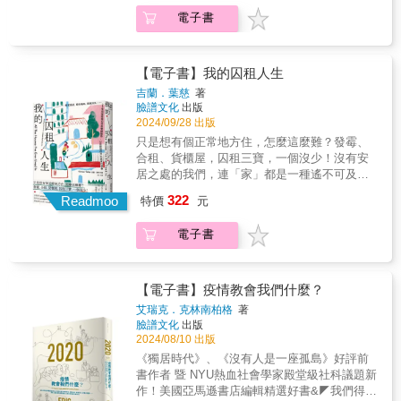
觀圖表，100個關鍵金融概念，無門檻，隨時進
藝術家，一本重新定義幸福的時間史詩！✦✧✦
做工：勞工子弟何以接繼父業？》｜保羅．威
--- 曾被國際媒體稱為「行人地獄」的台灣，目
種種現象加劇了美國國內的裂痕，美國人不再
電子書
入。視覺化金錢的實在流向，是打開全新國際
努力工作永遠得不到自由。加快工作速度的唯
利斯（Paul Willis）著《物體系》｜尚．布希亞
前汽機車持有率99.5%，亦即幾乎人人都有
懷抱共同的高遠夢想，眼下只有一群怨氣無處
視野的最佳讀本。 3. 國際觀，脈絡化分
一回報，就是面臨更多的工作。要擺脫這個惡
（Jean Baudrillard）《空間物種：一部空間使
車，甚至不只一台車。在此現象下，民眾日常
宣洩、三餐無法溫飽的窮苦人，以及汲汲營營
析，全年齡適讀！ 兼具深度、廣度、有趣
性循環，「解放時間」是你唯一的答案。我們
用者的日誌》｜喬治．培瑞克（Georges
生活的移動高度仰賴汽車，交通傷亡反成為
獲取更多利益，只想到自己的有錢人。為了尋
度，以圖為主，以文為輔，解讀為何金融和人
相信時間就是金錢，一生永遠無法脫離「時
【電子書】我的囚租人生
Perec）著《愛神之淚：從洞穴壁畫、宗教場面
「車本社會」的必要之惡。堪稱典範的日本，
找危機的源頭，歐逸文鎖定了三座城市，分別
類文明歷史、經濟、政治、思想、文化息息相
鐘」生活，但……真的是如此嗎？一天24小
到凌遲酷刑，法國情色論大師巴塔耶分析「極
吉蘭．葉慈
著
公共交通發達、人行設施完善、交通死亡屢創
是住滿美國金融界億萬富翁、豪宅林立的格林
關。閱讀這本，你就是未來最渴望的跨領域人
時、一小時60分鐘、一分鐘60秒，為了有效利
限、踰越」影像的顛峰之作》｜喬治．巴塔耶
臉譜文化
出版
新低。然而，日本也曾面臨漫長的交通黑暗
威治；曾是「全美城市典範」，如今已沒落且
才！ 4. 世界頂尖學府，罕見智慧結晶！
用時間，人們不斷追求效率，結果一生都在忙
（Georges Bataille）著《超現實主義宣言》｜
2024/09/28 出版
期，史稱「交通戰爭」時代。本書從日本走向
毒品氾濫的山間小鎮克拉克斯堡；以及美國中
哈佛大學、耶魯大學、英國社會科學院，
碌中度過，直到生命的盡頭，卻發現自己根本
安德列．布勒東（Andr&eacute; Breton）著
只是想有個正常地方住，怎麼這麼難？發霉、
車本的歷史回顧及對車本社會的批判，以經濟
西部的樞紐城市，工商業發達卻也存在嚴重族
三強聯手，透過故事化的圖像，讓世界大局立
沒有好好活過。但我們的人生，難道不能過得
《區判：品味判斷的社會批判》｜皮耶．布赫
合租、貨櫃屋，囚租三寶，一個沒少！沒有安
角度的實證資料指出車本社會的負面作用，反
群及黑幫問題的芝加哥。在本書中，歐逸文花
體化，讓你輕鬆掌握財富世界觀！絕美之作，
更人性、更自由？天才藝術家珍妮．奧德爾認
迪厄（Pierre Bourdieu）著
居之處的我們，連「家」都是一種遙不可及的
思依賴車輛的社會問題，以及轉型後的現狀；
了上千個小時訪談數百位美國云云大眾，訪問
獻給愛知識、愛財富、愛閱讀、愛進步的你！
為，時間不是一種「標準化」的單位，而是形
奢望&hellip;&hellip;&🧱強烈推薦洪敬舒 台灣
同時回應當代課題：新能源型態（電能車、燃
他們的人生、他們的社區、他們的城鎮、他們
愛錢不需要勇氣，只需擁有這本書！金融識
322
成「可能性」的媒介，可以伴隨花草的生長、
Readmoo
特價
元
勞工陣線研究部主任張烽益 台灣勞動與社會
料電池車）以及新駕駛型態（自動駕駛）是否
的工作，以及他們為何感到無助、感到憤怒、
讀，立即開始！
鳥類的遷徙和懸崖的侵蝕，體現萬物的幻化與
政策研究協會執行長廖庭輝（洛書） OURs都
真的能解決車輛外部成本問題？或是帶來新的
感到無法為自己的人生做出好的選擇。▲「金
無常；享受等待和欲望的彈性，掌控時間，而
電子書
市改革組織研究員&當不斷搬遷超過二十多處居
課題？本書以經濟學面向的實證資料，指出汽
三角」格林威治格林威治位於康乃狄克州，也
不是被時間壓迫……只要跳脫線性思考，解放
所，「家」，如何在流離中形成？&糟糕房東、
車文化的負面效應；借鏡日本脫離交通地獄的
是作者出生歐逸文出生與成長的地方。這座距
商品化的時間認知，就能看見時間的縱深與寬
發霉牆壁、尷尬的家庭式公寓，這些都不算稀
第一手經驗，扭轉台灣擁車數過高的現象，重
離金融重鎮華爾街不遠、人口僅有六萬多人的
闊。順境和逆境都是人生的體驗，所有存在的
奇，吉蘭．葉慈的經歷比你想得更離奇！二十
塑人車平衡。對於已經深陷車本牢籠的台灣社
【電子書】疫情教會我們什麼？
小鎮，卻是美國許多億萬富翁的住所。當年全
事物都是時間的表現，生命的意義不在於活得
五歲時，她已經在英國住過二十多處居所，遇
會，本書提供了一個理解問題、積極改善的參
美收入前二十五名的避險基金經理人，就有十
艾瑞克．克林南柏格
著
更長或是更有成就，而是如何在任何特定的
過各式各樣的房東與租客。&◆ 住過不小心就
考，啟發我們思考如何打造人本交通，走向人
位住在格林威治，格林威治因此被譽為「避險
臉譜文化
出版
「時刻」展現出熱情、活得更有生命力，真正
會摔下樓的汽車展覽廳◆ 房東冷處理整片都是
車共享共融的未來之道。各界專家學者、意見
基金的世界之都」，鎮上一塊全美財富最集中
2024/08/10 出版
的幸福，就存在每一個充滿意義的瞬間。✦✧✦
黴菌的牆壁，導致呼吸道感染◆ 租客面試堪比
領袖齊聲推薦王晉謙｜下一代人本交通促進會
的「天龍區」，更被稱為「金三角」。一輩子
《獨居時代》、《沒有人是一座孤島》好評前
即使時鐘支配我們的一生，它也從未完全征服
百大企業面試◆ 幻想捕捉屋裡的黴菌製作成乳
理事長王婉諭｜時代力量黨主席江啟臣｜立法
追求發達致富、賺錢不擇手段、枉顧公眾利益
書作者 暨 NYU熱血社會學家殿堂級社科議題新
過我們的心靈。在時間表的限制下，我們每個
酪獻給房東◆ 與室友瘋狂洗刷整間房子只為少
院副院長余志祥｜台南市人本交通促進協會理
的基金經理人奇普．史柯隆，就是格林威治許
作！美國亞馬遜書店編輯精選好書&◤我們得打
人都體驗過許多時間的變體：因等待與渴望而
少的押金&hellip;&hellip;&即便大多租屋經驗都