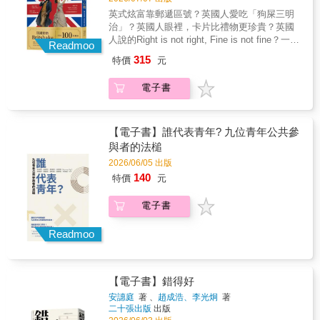
織交通、激勵員工，並確保訊息能傳達出去。
護語言文化？ ◆從控制生育到人口販運，中國
英式炫富靠郵遞區號？英國人愛吃「狗屎三明
在《神聖經濟》一書中，經濟學家保羅‧席布萊
女性如何突破世代的性別不平等？◆反送中之
治」？英國人眼裡，卡片比禮物更珍貴？英國
特指出，宗教運動其實是一種特殊的商業模
後，離散港人在海外尋求政治庇護與民主抗爭
人說的Right is not right, Fine is not fine？一次
式：它們是「平台」，將尋求多元目標（如靈
Readmoo
的未竟之路本書特色1.海外知名中國觀察家一
搞懂英國社交煉金術，躋身跨文化超人氣王道
性寄託、社交與婚姻網絡，甚至商業機會）的
致盛讚，當代最具公信力的中國報導文學之一
315
特價
元
地傳神的英語說法，輕鬆理解英國人思維It's
成員社群連結在一起。他主張，正是這種作為
本書作者馮哲芸憑藉在美國國家公共電台與
very you.▲稱讚對方穿搭很有個人品味與風格
「平台」的功能，讓宗教得以鞏固並行使權
《金融時報》第一線的敏銳直覺，長期深耕維
電子書
What's the damage?▲幽默地把「帳單」比喻
力。這種權力可以造福社會，特別是當宗教運
吾爾監控、晶片戰爭與疫情真相等核心議題，
成荷包的「損傷」On your bike!▲活靈活現地
動為成員提供對抗現代生活衝擊的「保險」，
並屢獲肖倫斯特新聞獎等國際大獎肯定 。這份
表達「別鬧了，你滾啦」拆解英國人言行與思
並在社群中賦予其價值感時。然而，它也可能
厚實的報導底蘊，讓本書贏得芭芭拉．德米
想上和臺灣人大相徑庭的部分，進而讓讀者朋
【電子書】誰代表青年? 九位青年公共參
造成危害：政治領袖常將宗教運動「工具化」
克、張彥與歐逸文等頂尖觀察家的聯合盛讚，
友更能掌握和英國人交流時的眉角。書中聚焦
與者的法槌
以達成威權目的，而宗教領袖則可能利用成員
作為當代報導文學界對「習近平時代」最完整
於英國人的個性和認知，包括他們喜歡、討厭
的信任，遂行性、情感、財務或肢體上的虐
深刻的定格與見證 。2.穿透鐵幕的真實見證：
2026/06/05 出版
什麼，人際往來時哪些行為會被視為白目，哪
待，甚至挑動對外人的暴力。西布萊特秉持超
紀錄壓抑社會下的重大事件與人性本書緊貼習
140
特價
元
些話語會讓英國人把你視為「和他們一國的自
越黨派的精神，運用經濟學洞見展示了宗教與
近平時代下中國日漸緊縮的社會脈絡，挖掘被
己人」，比如，閒談避免過度探聽個人隱私，
世俗社會如何共存--在這樣的一個世界裡，儘管
政策口號隱蔽的身影 。內容涵蓋震驚國際的
電子書
聊天氣是安全牌；送禮是門平衡的藝術，並非
有些人不再感到需要宗教，但仍有許多人對宗
「徐州八孩鐵鍊女」、武漢肺炎清零政策下居
愈貴重愈好；英國派對面面觀，沒有什麼事是
教的召喚充滿熱忱。
民的共同記憶，以及影響深遠的 709 大抓捕與
一場party解決不了的。繼大獲好評《大不列顛
Readmoo
香港反送中運動。作者帶領讀者穿透國安政治
小怪癖》之後，讀者太太推出續集《大不列顛
與種族同化的層層迷霧，看見隱藏在政治事件
小心機》，帶領讀者們探索更多瞠目結舌的
背後，那些維權律師、失蹤書商與流亡者最真
「英式怪癖」，你會發現只要懂得運用小心
實的人性故事 。3.在兩岸動盪的局勢下，重拾
【電子書】錯得好
機，搞定英國人其實並不難。某天當你不經意
民主與多元價值在兩岸局勢日益緊張、訊息碎
脫口說出「Easy peasy lemon squeezy」這句
安譓庭
著 、
趙成浩、李光炯
著
片化的當下，我們對對岸的認知往往流於兩極
二十張出版
出版
接地氣的俗語時，表示已拿到進入「英式舒適
化的神話或汙名 。本書提供一種珍貴的「第一