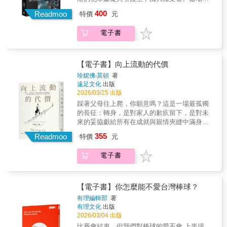
的書中比比皆是。」 ──海倫．普魯克羅斯
林之王轉向了牠們原本不屑一顧的獵物：人類
蹟？▍ 美國總統大選的競選團隊如何觸發特定
動的名稱「如水」（Be Water）取自武術大師
們這個新聞成癮時代撰寫了一本終極指南，透
（Helen Pluckrose），《左膠是如何煉成的》
400
。本書是二十世紀最偉大的野外觀察家吉姆．
Readmoo
特價
元
的「身分認同」來傳遞訊息？▍福島50勇士如
李小龍的名言：「如水一般，無形無相」。結
過解析20種典型的新聞報導——從空難到謀
（Cynical Theories）合著者「『我什麼都不知
科比特長達三十二年與食人猛獸對峙的心靈告
何連結武士道的「祖先直覺」成功扭轉核災危
果「如水革命」成為香港有史以來規模最大的
殺，從名人訪談到政治醜聞——使我們體認到
道，你也一樣』是瑞德斯通對這本書的總結。
白。他不只是獵人，更是一位充滿人文關懷的
電子書
機？▍微軟如何活用「聲望訊號」將內耗文化
政治抗爭事件，不僅如此，這場運動還有一個
每個人都需要偶爾從這樣的狀態中喘一口氣，
許多人試圖透過尋找模式，或像我一樣以『堅
生態保護先驅。透過他細膩的筆觸，我們看見
轉向更團結的組織文化？▍南非總統曼德拉如
不同於其他運動的獨特之處，那就是：參與者
其實沒有什麼事情真正算得上是完全新奇、值
定而不僵化的觀點』，來應對這種不確定性。
的不僅是昌帕瓦特食人虎獵殺四百餘人的震撼
何將社會運動結合「選擇性回顧」使國民放下
之間採取即時的溝通方式，而且全程「無大
得訝異，或者恐怖至極。
但瑞德斯通為我們提供了亟需的工具，幫助我
數據，更是山區居民在「牙與爪支配」下被迫
仇恨？從家庭、社區、宗教、政黨、國家到民
台」，也就是沒有領導中心。本書試圖透過行
【電子書】向上流動的代價
們理解這個複雜而不確定的世界。」 ──馬
退回原始生活的哀歌。科比特帶領我們潛入那
族，我們每個人都生活在各種「部落」之中，
動者視角，來理解「如水革命」的興起及其歷
克．安德里森（Marc Andreessen），網景公
珍妮佛‧莫頓
著
一處處被血跡渲染的溪谷，聽見那令人神經緊
部落創生文化，人類也以此建立身分認同。但
久不衰的後續效應，探究為什麼會有這麼多的
司（Netscape）共同創辦人「在一個日益兩極
遠足文化
出版
繃的憤怒低吼。然而在最終扣下扳機的那一
文化與信念會隨著時間改變，唯一不變的是人
平凡市民投入這場充滿危險、後果深遠的抗
化的國家，本書為我們提供了一條前進之路，
2026/03/25 出版
刻，他眼中流露的並非勝利的狂喜，而是對印
類的三種部落本能：同儕、英雄、仿祖。文化
爭，還有他們是如何形成並展開如此非凡的能
以及一條通往彼此的道路。伊蘭娜．瑞德斯通
踩著父母往上爬，你願意嗎？這是一場最孤獨
度失去最優秀動物群的深刻痛惜，並寫下當自
心理學家麥可．莫里斯教授指出，這三大本能
動性。
完美融合了重要研究、引人入勝的文筆，以及
的長征：轉身，是對家人的歉疚留下，是對未
然秩序遭人類破壞後，某些動物何以被迫成為
雖然存在風險，卻不是文明的弱點，而是人類
真實世界應用的可能性。事實證明，在這個關
來的妥協獻給所有在成就與親情夾縫中滿身傷
「怪物」的故事。本書特色內附珍貴的歷史檔
為了適應環境而演化出來的「超級天賦」，只
鍵時刻，我們所有人都能做一件事：質疑我們
痕卻依然努力前行的你成功的故事總是相似
案照片與描繪食人虎獵殺與被獵殺的場景插
要懂得如何駕馭，就可以化成凝聚人心、化解
355
Readmoo
特價
元
的假設，開放我們的心智——這是最具民主精
的，背後的取捨卻各有各的辛酸我們身處在一
圖。
衝突、推動進步的關鍵力量。本書橫跨心理
神的行為。」 ──伊萊．薩斯洛（Eli
個崇尚「翻身」、熱衷「躋身上流」的社會，
學、人類學、社會學三大領域，從企業口號、
電子書
Saslow），兩度榮獲普立茲獎，著有《走出仇
集體焦慮著如何往上爬，卻鮮少有人停下來
制服設計、英雄故事到節日儀式，一一細數部
恨》（Rising out of Hatred）
問：當一個人決定離開原生階級、向上流動之
落本能如何變成商業決策、政治互動與文化改
後，究竟可能會失去什麼？一旦力爭上游者終
革背後那雙「看不見的手」。人類真正的本能
於換上精緻衣著、學會優雅談吐，進入曾經夢
【電子書】你怎麼能不愛台灣棒球？
是團結，而不是敵對，唯有在部落中齊心協
想的世界，以為從此迎來康莊大道，但現實的
力，我們才能在這個極化時代，開闊眼界、建
有理編輯部
著
人生劇本卻可能是更揪心的拉扯：→必須在經
立自信、找到歸屬。❈ ❈ ❈掌握人類的3種
有理文化
出版
濟或情感上轉身離開，才能完成學業或換取理
「部落本能」，就能掌握重塑文化、領導變革
2026/03/04 出版
想的工作……→努力從藍領爬升到白領階級，
的關鍵動力！▍同儕本能（融入多數人的行
比賽會結束，但我們對棒球的愛不會 上半場、