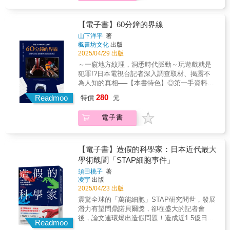
薦 吳曉樂（作家）專文作序 李佳燕（家庭醫
金、空難犧牲者的賠償金，還有像是本書所追
我是這麼理解的：知識的移民者，以專業知識
冊子提供非常好的起點。——鄭力軒，政治大
師） 李茂生（臺灣大學法律學系名譽教授） 周
蹤的：●15,180英鎊(65萬 TWD)，一名職業殺
為底蘊、探究精神為根、文字敘事為花的人
學社會系教授
慕姿（諮商心理師） 陳潔晧（作家） 隋棠（演
手的收費●4,000億美金(128兆TWD)，世界最昂
【電子書】60分鐘的界線
們，誕生並茁壯於2010年代自媒體蓬勃發展的
員） 鐘穎（心理學作家．「愛智者書窩」版
貴武器的價值●20萬英鎊(850萬 TWD)，一份壽
網路土壤中。」－Olivia董芸安（荷事生非
山下洋平
著
主） 一致推薦 ●吳曉樂（作家）── 菅野並未
險的理賠金額●5,000美金(16萬 TWD)，一具人
楓書坊文化
出版
Oranje Express共同創辦人）荷蘭，和你想像
承諾，拋棄父母的人會立刻得到煥然一新的生
體屍體的市場價格這些關於人命價格的數字將
2025/04/29 出版
中的，完全不一樣！跟著荷事生非，穿梭低地
活，相反地，有秩序等待被建立，有空缺等待
會揭露那些隱藏的、有時令人感到不安的真
國的過去，來到現在，迎向未來，讓我們看他
～一窺地方紋理，洞悉時代脈動～玩遊戲就是
被填補，有太多的個性等待被認領。無論如
相，反映出人們真正重視的是「什麼」以及
們的歷經的變遷和轉型，如何創新．怎樣永
犯罪!?日本電視台記者深入調查取材、揭露不
何，終究是跨出第一步了。借用菅野的話，如
「什麼人」。如今我們的生活總有數字或分數
續！外國的月亮比較圓？我們很常以一雙充滿
為人知的真相──【本書特色】◎第一手資料與
果拋棄父母是最後手段，我願意站在你這邊。
常相隨。作為一個人，你的價值可能被簡化為
美好想像的眼睛，看到世界（特別是歐美）各
調查報導：全方位檢視法律條例的誕生過程，
●李佳燕（家庭醫師）── 讓我們誠實地面對這
280
按讚數、觀看次數與追蹤人數；你的幸福健康
Readmoo
特價
元
國令人讚賞的一面。不過，除了自由、寬容與
完整收錄歷時三年的取材與採訪內容，揭開未
個事實吧！世上絕對有不是的父母，而且還不
被化約為你一天要走幾步路。量化數字可以讓
商業創新等一眾美好詞彙，荷蘭更深層的社會
曾公開的內幕。◎遊戲與社會的拉鋸戰：納入
少。讓我們殘酷地承認吧！你愛你的母親，遠
人輕輕鬆鬆進行比較，也很簡單就能換算成金
電子書
面貌究竟是如何呢？從近千篇文章精選，最核
玩家、創作者、學者、政府等多元視角，解讀
遠多於你的母親對你的愛。 當窮盡一生在討好
錢。如果你認為談論生命的價值很殘忍，請準
心關鍵的22篇好文。分別就轉型．社會．環境
遊戲產業與政策監管的衝突與對話。◎社會影
無論肉體還是心靈上都不斷傷害你的母親之
備好接受一場顛覆三觀的閱讀體驗。當數字凌
永續三個面向，討論荷蘭的光明與陰暗，荷蘭
響與反思的延伸：從地方單一事件，深入探討
後，殘破不堪的你，能如何走完你的人生？這
駕於人性，你，願意面對這個世界的真相嗎？
的職場、對待多元性別或許沒有比較平等，對
國家層面問題與社會弊病，發揮媒體第四權之
【電子書】造假的科學家：日本近代最大
本書勇敢地打破親情掛帥的社會倫理常規，解
＊深入揭露生命的價格計算從僱傭殺手的市場
待職業婦女也有自己的問題。打醒你對「荷蘭
用。▌專文推薦「正是在地方，使新聞精神依然
學術醜聞「STAP細胞事件」
救了許多不曾被好好愛過的女孩。 ●陳潔晧
價，到人壽保險的理賠金額，再到奴隸買賣的
的月亮比較圓」的美好憧憬後，本書收錄一個
鮮活存在。本書從地方視角窺見了日本社會現
（作家）── 來自母親的詛咒無所不在，但仍不
現狀，本書揭示了生命在各種情境下的真實標
須田桃子
著
較少被媒體報導的話題──荷蘭人深入骨子裡的
狀，為非虛構的調查報導類傑作。」──松本創
放棄在黑暗中尋求溫柔的救贖。我們的人生就
凌宇
出版
價，顛覆「生命無價」的迷思。＊真實案例與
運動文化。如果你好奇荷蘭人除了騎自行車還
（紀實作家）「少數人會營造出氛圍，將事情
2025/04/23 出版
是如此。 ●鐘穎（心理學作家，「愛智者書
數據，挑戰道德底線書中包含大量來自全球的
擅長什麼運動、他們瘋哪些運動賽事，以及在
推向預設的方向。這本書所描述的，正是如今
窩」版主）── 親子關係是夫妻關係的延伸，每
調查數據與真實故事，例如黑幫的謀殺定價、
震驚全球的「萬能細胞」STAP研究問世， 發展
哪些運動賽場上表現亮眼，請看書中詳細的整
在各地頻繁發生的現象。」──武田砂鐵（作
個兒虐問題的背後都有兩個受傷的大人，書中
慈善機構如何衡量救人的成本，甚至政府如何
潛力有望問鼎諾貝爾獎， 卻在盛大的記者會
理。在荷蘭，環境永續理念已深植於社會各個
家）日本香川縣議會通過了全國首例的《網
的故事再次證明了這一點。追求和解永遠是心
決定一場疫情封鎖的經濟代價。＊犀利又具可
後，論文連環爆出造假問題！ 造成近1.5億日圓
層面，成為國家政策和日常生活的核心思維。
路・遊戲成癮對策條例》，設下「60分鐘的遊
Readmoo
理學家努力鼓吹的目標，但「拋棄父母」或許
讀性的寫作風格作者以新聞調查的筆法，搭配
損失的科學醜聞，是誰一手促成？ ◆現代日本
我們將從多角度探索荷蘭如何體現永續發展，