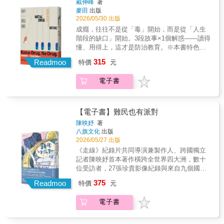
戴伸峰
著
尚菁英與成功，卻對失敗極度不寬容，導致年
以為的善良，不過是扭曲自我價值的「慢性自
麥田
出版
輕世代普遍承受巨大心理壓力，並逐漸形成
殺」。權威心理學家蘇妮塔‧薩博士強調：沒有
2026/05/30 出版
「不敢嘗試、只求不犯錯」的行為模式。這種
邊界，就沒有自我；沒有違抗，就沒有卓越；
成癮，往往不是從「毒」開始，而是從「人生
文化表面上提升效率，實際上卻壓抑創造力、
沒有拒絕，就沒有自由。你的乖，只會換來一
階段的缺口」開始。3段故事×1個解惑——讀得
阻礙創新，甚至造成整體社會活力下降。換言
身的傷，而那些敢於發聲的人並非天生無畏，
懂、用得上，這才是防治教育。※本書特色★
之，問題不只是個人心理，而是制度與文化共
只是懂得在關鍵時刻「不乖」。當你還在忍氣
從故事入手，成癮的開端究竟長怎樣？著眼於
同塑造的結構性困境。本書正是該研究所多年
315
吞聲，他們已學會果斷劃清邊界。當你還在迎
Readmoo
特價
元
戴伸峰教授的第一手研究資料，揭開每一段成
研究成果的結晶。作者群結合心理學、社會
合標準，他們正透過有策略的反抗突破自我。
癮故事的開端★用科普說明，成癮的心理與行
學、教育研究與組織管理等跨領域方法，透過
當你依然猶豫不決，他們已果斷拋棄依附討
電子書
為大解析輔以心理學應用解析，帶領讀者看見
問卷調查、深度訪談與案例分析，全面探討人
好。如果你是那個總對別人說「好」，卻在心
成癮的心理、行為會有何種樣態★往應用推
們如何看待失敗、為何害怕失敗，以及制度如
裡咒罵自己的人，那麼這本書就是為你而寫。
廣，了解成癮才能學習真的說不成癮如果不可
何放大這種恐懼。本書將「失敗感」視為一種
這不是一本教你叛逆的書，而是教你如何奪回
能戒斷，那該如何真的說不？讓戴老師告訴
社會結構問題，而不只是個人的脆弱或抗壓性
【電子書】難民也有派對
人生主導權的生存指南。現在就是你轉變的時
你！邀請你暫時放下道德審判，用心理學的視
不足。書中討論教育體制、競爭文化、青年貧
陳映妤
著
刻，只要大膽撕下「好孩子」標籤，從微小的
角重新看待「癮」與「人」，解構行為背後的
窮、勞動焦慮與階級流動停滯如何交互作用，
八旗文化
出版
地方開始練習「不乖」，你就能找回做自己的
制約，在法律與偏見之下的真實故事，重新定
最終形塑出一個高度害怕落後、也極度缺乏安
2026/05/27 出版
強大底氣，活出真正無愧於心的自在人生。
義「癮」。那個曾經乾乾淨淨的自己講到「吸
全感的社會。研究發現，多數人理性上認為失
《走線》紀錄片共同導演兼製作人、跨國獨立
❈ ❈ ❈在面對「Yes」或「No」的兩難時，
毒的人」，你的印象是什麼？也許是意志不堅
敗有助成長，但情感與社會層面卻高度排斥失
記者陳映妤首本著作橫跨全世界四大洲，數十
你是否經常陷入掙扎，即使內心不安仍選擇迎
定、抗壓力太差、不合群、傾家蕩產、身敗名
敗，形成「認知與行為不一致」的矛盾。這種
位受訪者，27張珍貴影像紀錄與來自九個國家
合他人的期待？令人遺憾的真相是：這種順從
裂、六親不認、情緒不穩、暴戾之氣、幻聽幻
矛盾使個體傾向選擇最安全、最可預測的道
流離者的真誠相遇「難民」議題看似遙遠，但
已成為我們的本能。蘇妮塔‧薩博士指出，這種
375
覺……？戴老師說：答對了一半，但是卻沒有
Readmoo
路，而非最具潛力的方向。▊不是人們失敗太
特價
元
圍繞的其實是人們更熟悉的字，可能每個人一
心態雖然普遍，但並不代表我們必須繼續這樣
答對另外一半。戴老師真實會談過的藥物濫用
多，而是人們早已失去「能夠失敗」的空間！
生都在面對的字──「家」 ◎紛亂的時代．流離
生活。透過實踐「不乖」，你可以打破束縛，
受刑人自己陳述的吸毒原因或動機的最大公約
作者強調，真正重要的不是鼓勵失敗本身，而
電子書
的人群．為他們的喜樂哀愁留下紀錄◎ ❖俄烏
擺脫對他人評價的過度依賴與焦慮，選擇全新
數，那就是：想改變、被引誘、好奇。在這些
是建立「可承受失敗的環境」。這包括重新設
戰爭 ❖地中海難民潮 ❖委內瑞拉政經危機 ❖香
的生活方式。而當你開始轉變思維，學會做出
人吸食第一口違法藥物（毒品）之前，他們跟
計教育評量方式、建立允許試錯的組織文化、
港反送中運動 ❖中國人「走線」 ❖敘利亞獨裁
更符合自我價值的決定，就能勇於違抗內心的