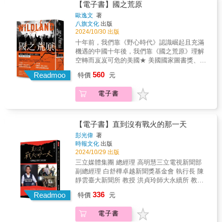
以這本啟發和激勵無數反叛青年的經典著作，
小孩是身分地位的象徵，彷彿在向全世界宣
【電子書】國之荒原
黃金三強聯手！ ❶動用牛津大學與耶魯大
全書理論基礎。什麼才是倖存者想要的正義？
說出一個比寓言故事更令人惶恐震驚的社會真
告：這家人不僅生活在全美國最貴的地段，而
歐逸文
著
學最珍貴資源，號召200多位專業人士投入，濃
許多倖存者說她們想要真相與修復，司法體系
相；並藉此刺激我們日漸麻痺的身體，使會思
且生活得輕鬆自在。這裡的房價動輒破億，學
八旗文化
出版
縮超過1萬2千小時的智慧結晶，解析數百萬個
實際上提供的卻是懲罰與金錢損害賠償，第二
考的神經開啟連結，讓會反抗的肌肉產生運
費一年三百多萬，這些家庭不僅住得起，還有
2024/10/30 出版
資訊庫，涵蓋5千年金融資料，終於揭開人類歷
部「正義的願景」即是作者詳盡闡述從報導人
動。&單向度社會的極權主義傾向，使傳統的抗
閒錢供養子女。這些爸媽大多拖到很晚才生小
十年前，我們靠《野心時代》認識崛起且充滿
史上人人渴望掌握的「錢規則」與「錢秘
證詞裡浮現出的正義願景。第三部「療癒」是
議方式方法失去了作用&hellip;&hellip;因為它們
孩，先拚學歷、拚經歷，再買房子、四處遊
機遇的中國十年後，我們靠《國之荒原》理解
密」！ ❷兼具深度與廣度，由金融地理學
從如何補償倖存者、避免未來傷害，發展進一
還保留了人民主權的幻想。是底層的放逐者和
歷。上東區的貴婦如果有第三胎，沒有人會問
空轉而岌岌可危的美國★ 美國國家圖書獎、普
教授與國際製圖獎大師共同打造。 ❸全年
步的正義概念：療癒受害者、加害者，以及更
局外人&hellip;&hellip;他們的對抗是從體制的外
為什麼：反正她想生三個，而且也養得起三
立茲獎得主，★《野心時代》、《喬．拜登》
齡適讀！簡單的圖表，絕妙的比喻，歷史、科
大的社會。最終以充滿願景的「倖存者的目
560
部打擊體制，因此沒有被體制引向歧路；在破
Readmoo
個。★★★
特價
元
作者最新報導文學作品離開家鄉十數年的歐逸
技、法規，一目瞭然！ ❹國際主題製圖指
標」作結。赫曼援引哲學、社會科學、歷史、
壞遊戲規則的同時，揭露該遊戲是受操縱的遊
文發現，美國在這二十年間已成為一片道德精
標三大獎大師再創顛峰之作，「我至今最滿意
法律與心理學作品，以及律師、法官、倡議
戲。沒有任何事情可以確保這將會有好的結
電子書
神上的「荒原」，百病叢生白人、黑人，有錢
的設計作品！」 ★＿＿黃金關鍵字，推動人類
者、教育家、心理衛生臨床工作者等直接與倖
局。然而，班雅明曾寫道：因為那些不抱希望
人、窮人，自由派、保守派每個人都充滿憤怒
進步的秘密！ #球員交易 #避稅天堂 #
存者一起工作的專業人士的訪談內容。不過究
的人的緣故，希望才賜予了我們。──赫伯特．
和怨懟，這到底是為了什麼？《芝加哥論壇
併購巧門 #手機金融 #退休保險 #共乘
其核心，這本書是奠基於倖存者自己的證詞，
馬庫色&發達的工業社會似乎指向一種更舒適美
報》：「透過清晰文風與引人入勝的書寫，作
經濟 #劇毒貸款 #從眾行為 #加密貨幣 #
【電子書】直到沒有戰火的那一天
因為她們就是倖存者正義或者療癒正義的專
好、富有選項的生活，而擁有「選擇」，是否
者為我們描繪出過去二十年的面貌」。《科克
離岸交易 ★★★＿＿圖解、秒懂，「錢規則」
家。赫曼深入傾聽倖存者的聲音，由她們帶領
彭光偉
著
就等同於擁有「自由」？難道不是「控制」變
斯書評》：「作者以優雅的風格考察了美國為
就是這樣走！ $ 文字的發明原來是為了計
我們走向更上一層樓的正義願景。「第一步很
時報文化
出版
得更高明、更細膩、更體貼、更無所不在？但
何會在各方面陷入兩極化的處境，以及造成哪
帳？ $ 為何畢卡索名畫只能當作財富，不
單純，就是去問倖存者，對她們來說，怎麼做
2024/10/29 出版
相對，想要改變現有框架的主張、更具超越性
些影響。」《華盛頓郵報》：「歐逸文的筆法
能當作貨幣？ $ 財富與貨幣的區別在哪
才能夠糾正錯誤——或者說是盡可能地糾正。
三立媒體集團 總經理 高明慧三立電視新聞部
的理想和渴望，都被壓抑或嘲諷。因此難再深
像是編織條細緻的掛毯，我們可以在掛毯上看
裡？ $ 信用貸款的錢居然是無中生有的？
這做法聽起來很合理，實際上卻鮮少有人這麼
副總經理 白舒樺卓越新聞獎基金會 執行長 陳
刻地質疑批判，反而認同和擁抱那股主宰我們
到過去二十年來美國人經歷了哪些事情。」
$ 什麼是劇毒貨幣？洗錢要怎麼洗？ $
做。因此，到頭來，傾聽變成一種激進的行
靜雲臺大新聞所 教授 洪貞玲師大永續所 教授
生活的力量，以它的利益和需求為我們自己的
《波士頓環球報》：「歐逸文聚焦他熟知的三
歹徒搶銀行不再靠槍枝和蒙面罩，靠什麼祕密
動。在這本書裡，我設法顯示出對許多倖存者
葉欣誠政大阿拉伯語文學系 副教授 張景安臺大
利益和需求。表面上越是多采多姿的歌舞昇
336
個地方，以細膩且充滿情感的筆觸勾勒當地的
Readmoo
武器？ $ 球隊交易足球隊員，也是一種金
特價
元
來說，正義意味著什麼——而且透過她們的想
大陸研究中心 資深研究員 尹麗喬重磅推薦親眼
平，骨子裡越是了無生趣的冷感疏離。&本書可
男男女女。」從2001年九一一恐攻事件到2021
錢遊戲？ ★★★＿＿還有這些更進階的「錢秘
法去預想，如果她們的需求與願望真的被納入
目睹伊拉克警察部隊與伊斯蘭國駁火輾轉26小
稱為對西方發達工業社會的總體檢，對當時西
年國會山莊襲擊事件，美國到底有了那些改
密」！ $ 外籍移工的僑匯，竟是支撐國際金融
電子書
考慮，我們的司法體系會變得多麼不同。」──
時只為了進入葉門這個充滿危險的國度臺灣首
方發達工業社會之所以能徹底地支配、剝削社
變？▲美國人擁槍的人數在過去二十年成長三
的最大力量？ $ 經濟制裁也可以成為地緣