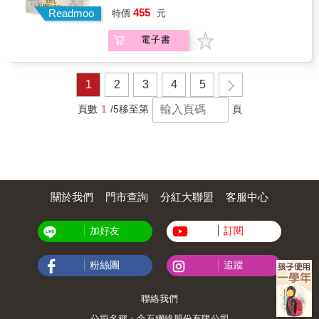
事長吳昆峯｜陽明交通大學運輸與物流管理學
多投機者的縮影，他們也是川普最忠實的支持
破緘默，去面對疫情中眾所避而不談的社會問
延展的時間、瞬間充斥兒時記憶的當下、緩慢
455
不是太好，甚至可說是荒謬，但葉慈仍在漫長
Readmoo
系教授李超群｜彰化人本交通協會理事長林于
特價
元
者。▲「山間珠玉」克拉克斯堡克拉克斯堡是
題。◢&&┤盛讚推薦├ 林子倫｜未來地球中華
而篤定的孕期，或是受創的身心所需要的癒合
的租屋時光裡，生動描繪面對居住品質低落的
凱｜高雄市行人路權促進會理事長林月琴｜立
位在西維吉尼亞州、阿帕拉契山區的山城，早
民國委員會委員林宗弘｜中央研究院社會學研
期……身為地球上的生物，我們活在不斷縮短
無可奈何，以及這些灰暗日子裡閃爍的人性微
法委員林宗弘｜中央研究院社會學研究所研究
電子書
年因採礦業、玻璃產業而吸引大量外地人口進
究所研究員林文源｜國立清華大學通識教育中
和延長的日子裡，活在天氣中，某些花和芳芬
光。雖然處處非家，卻能處處為家。&住進一間
員苗博雅｜台北市議員許立民｜台大醫院創傷
駐，城市欣欣向榮，而有了「山間珠玉」的美
心教授、「記疫」人文社會團隊推動者陳方隅
回來拜訪年長了一歲的自己──有時，時間不是
又一間並不宜居的房子中，葉慈也揭露了住房
醫學部主治醫師陳芳毓｜《天下雜誌》未來城
名。曾在克拉克斯堡的報社工作數年的歐逸
｜美國臺灣觀測站主編、東吳大學政治系助理
金錢，而是這些事物。――珍妮．奧德爾
危機背後的問題：國家對社會住宅、弱勢與少
市頻道資深總監陳昭宏｜交通事故受害者、退
文，親眼目睹了這座山城如何因礦業走入夕
教授陳端容｜美國哥倫比亞大學社會學博士、
✦✧✦【各界名家一致盛讚】【作家】盧郁佳
1
2
3
4
5
數族裔居住權的漠視。讓我們知道面對租屋被
役交通警察陳昱芳｜交通事故受害者家屬張語
陽、經濟發展停滯，成為「白垃圾」、「紅脖
國立臺灣大學公共衛生學院健康行為與社區科
專文導讀【普立茲獎得主】艾德．楊【《魔術
強制收回、鄰里不友善，甚至是整個社會的排
薰｜台大醫院雲林分院急診醫學部主治醫師黃
子」與「鄉巴佬」的原鄉。又老又窮的克拉克
學研究所教授陳嘉新｜國立陽明交通大學科技
鏡》作者】賈．托倫蒂諾【作家、精神科醫
頁數
1
/5
移至第
頁
擠，可以透過參與居住權社團、結交鄰居朋
俊雄｜台大醫院新竹分院創傷醫學部主任黃宥
斯堡不復往日風華，土生土長在這裡的退伍軍
與社會研究所教授&❏為什麼2020年，包含臺灣
師】王浩威【生物人類學者】王道還【國立臺
友、試圖營造一個「家」等方式因應。&這本書
霖｜桃園市人本交通推動協會理事長彭揚凱｜
人希尼．穆勒也同樣迷茫，離開軍旅後無法融
在內的一些政府能建立起官方、科學界、人民
灣師範大學助理教授】紀金慶【臨床心理師】
寫給正在尋找下一個住所的你、曾對租屋有過
OURs都市改革組織秘書長楊盛安｜交通事故受
入日常社會、家鄉又無法給予工作機會的他，
之間的信任，卻有其他國家走上截然不同的道
洪仲清【說書YouTuber】超級歪SuperY【閱讀
複雜感受的你，也寫給渴望有個家的你。&🏡溫
害者家屬趙怡翔｜台北市議員趙家麟｜中原大
最終只能走上悲劇的人生。▲「泥城」芝加哥
路？❏為何在某些地方，「口罩」會是文化、
人社群主編】鄭俊德【臺大心理系教授】謝伯
馨推薦居住脆弱是歷史攸久的全球化運動，畢
學地景建築學系教授蔡亦強｜國土管理署都市
芝加哥是位在美國中西部的大城，由於早年密
政治、肢體衝突的爭端，而在其他地區卻未受
讓【心理學作家、愛智者書窩版主】鐘穎誠摯
竟惡劣租屋條件總伴隨就業機會與醫療資源的
基礎工程組組長劉宏恩｜政治大學法學院副教
西根湖畔的土地是一片沼澤地，因此芝加哥也
到太多反對及爭議，反而廣為民眾所接受？❏
推薦●中文推薦人依姓名筆畫序排列【來自世界
不平等，是讓人愈活愈糟的那一種。台灣也有
授蕭新煌｜總統府資政、中研院特聘研究員謝
被稱為「泥城」。工商業發達、地處交通樞紐
關於我們
門市查詢
分紅大聯盟
客服中心
是什麼讓社群在災害中凝聚？什麼導致分崩離
的最高讚譽】在這個關鍵的歷史時刻，我們許
數以百萬人困在「買不起、租不到、住不好」
旭昇｜中山大學公共事務研究所副教授謝銘鴻
的芝加哥也是全美族群對立最嚴重、犯罪率最
析？面對未來可能發生的災變與危機，身為命
多人都在與職業倦怠、對未來的焦慮，以及
的宿命迴圈，難道只能望著無家者慶幸尚有一
｜台北市政府交通局局長簡立建｜前台灣外傷
高的城市。居住在這的小毒販莫里斯．克拉克
運共同體的人民該如何幫助彼此安然生存？&我
「事情不一定非得這樣」的強烈不滿對抗，珍
瓦遮日？還是只得無言嘆息「說好的居住正義
加好友
訂閱
醫學會理事長Ray｜臉書「台灣是個行人地獄」
的故事，將會帶領讀者了解芝加哥的黑人族群
們得探究病毒學，才能理解導致致命COVID-19
妮．奧德爾闊步走來，帶著我們所需要的那本
呢？」莫急，本書已經給了我們如何爭取更好
版主（依姓氏筆畫排列）
是如何被階級社會壓得喘不過氣來，對他們來
疫情的新型冠狀病毒：嚴重急性呼吸道症候群
書……這本書寫作嚴謹，見解深刻，深富同情
未來的一線希望。──洪敬舒 台灣勞工陣線研
說，芝加哥真的是一座讓人動彈不得、滿是泥
冠狀病毒2型。我們得仰賴經濟學，才能解釋何
心，而且充滿了希望。這是我一生中讀過最重
粉絲團
追蹤
究部主任&作者以租賃各種公營、私有住宅的豐
淖的「泥城」。
以某些經濟紓困政策比其他舉措還要有效。至
要的書之一。――普立茲獎得主、《五感之外
富經驗，寫出了她個人的居住生命史，同時也
於「社會」因素，則在決定誰生、誰死、誰享
的世界》作者／艾德．楊這部宏偉的作品兼容
回顧了英國住宅政策與民間居住運動，有個人
聯絡我們
豐饒、誰得挨餓、誰會身心俱疲、誰能找到新
並蓄、無所不包，討論「時間」主流概念所衍
家庭情感的微觀審視，也有對英國住宅政策的
的力量等各個層面上扮演了關鍵角色。如果
生的各種問題，「時間」有時代表歷史，有時
公司名稱：金石網絡股份有限公司