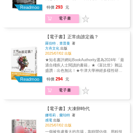
者，他是一位「追著真相跑」的公民記者。他
氣，多數救援網紅只是想蹭熱度騙錢。 本書的
不只發生在政黨間，也在公民社會中迅速蔓
各式經典怪物案例，書中更特邀那些被歷史輕
293
用一步步資訊公開申請、實地調查與文件比
Readmoo
這些倖存者是如何逃跑呢？ 媒體報導這麼多、
特價
元
延：數十起罷免案同時展開，逾百萬人連署參
描淡筆帶過的「不正常」或「非典型」小人
對，證明了制度不透明的真正問題，不是資料
警察天天宣導， 還是這麼多人受害被騙？因為
與，女性、素人與基層行動者，站上了民主最
物。並反思我們這個時代的重要議題，即AI所
消失，而是遮蔽成為日常。本書主要揭露日本
人最怕寂寞和絕望。 詐騙集團就是利用這一點
電子書
前線。這場運動是怎麼發生的？參與其中的人
掀起，諸如大型語言模型（LLM）等人工智慧
行政機關（特別是地方政府）透過塗黑官方文
為你寫腳本。
都在想些什麼？百萬人同時行動的背後，究竟
浪潮，到底是擴大推展人性光輝的助力，還是
件隱瞞關鍵資訊，侵害人民知情權。作者日向?
發生了什麼？《台灣史上最大罷免》完整回顧
讓每個活生生的人活得更不像一個人？吃石養
嗣探究了幾個官方的不當作為：●黑塗亂用：超
大罷免浪潮至今的軌跡。書中記錄罷免潮的歷
【電子書】正常由誰定義？
生、恐怖谷、睪固酮濃度、怪胎秀、人間動物
過90%的文件被塗黑，形同無意義的「公
史發展與法政背景，更深入街頭與基層，訪談
園……「我把你們當人看！這不是一本怪物的
羅伯特．查普曼
著
開」。●文件不存在：更嚴重的情況是「刻意不
十二位參與罷免行動者，讓當事人自己說話。
歷史，而是拿著提燈尋找怪物，映照出的「人
方舟文化
出版
製作或消滅官方文件」。●公共資源私有化：公
受訪者包括花蓮國中教師「葉霸」葉春蓮、通
類史」。
2025/07/02 出版
共設施（如圖書館、公園）成為特定企業獲利
靈少女劉柏君、教育者陳世雄、出家法師釋正
★知名書評網站BookAuthority選為2024年「最
工具。●民間委託黑箱化：偽裝外包、利益輸
定、南投罷免團體領銜人阿美⋯⋯看這些平日
適合殘疾人士閱讀的書籍」★《富比世》雜誌
送，地方政府監督失能。日向?嗣認為「黑塗文
毫無交集的人，如何共同以身體與信念實踐他
盛讚：出色無比！★牛津大學神經多樣性研究
書」象徵了行政體系中「制度化的隱匿與無感
們心中的公民責任。他們不是職業政治人物，
中心讚賞作者致力於理解「神經非典型發展」
覺的服從」。之所以大量出現，不是因為官員
294
不是社運老將，就是你我身邊最普通的人。老
Readmoo
特價
元
深入洞察「正常心智的發明史」，看看「正
個別之惡，而是因為他們忠實執行上級命令、
師、校長、家庭主婦⋯⋯他們用樸素的語言，
常」的背後潛藏哪些權力結構，影響了我們的
根據制度條文辦事、認為遮蔽是正確的防衛行
說出深刻的道理；他們用平凡的身分，做出不
電子書
價值觀和行為模式？被霸凌的親身經驗，讓作
為。因此，塗黑官方文件的人並不認為自己有
平凡的選擇；他們用真實的行動，詮釋什麼叫
者反思少數者遭受的壓迫作者生於父親酗酒、
錯，在他們看來，這只是依法行政、避免風
「公民」。全書分為三部：第一部記錄罷免潮
母親離家的貧困家庭，在學校遭受霸凌，罹患
險、保護機密，而不是剝奪市民知情權的行
的完整時序、制度背景與事件變化；並收錄學
飲食失調，甚至一度想自殺。他露宿街頭，靠
為。最終，整個體制就會走向無需命令也自動
【電子書】大凍卵時代
者專文與關鍵報告，分析罷免作為民主工具的
著賣大麻維生。進入寄養家庭後，他一邊研究
隱蔽、無需陰謀也自然黑箱化、無需惡意也侵
娜塔莉．蘭珀特
著
潛力與危機，以及這場大罷免浪潮對於台灣民
哲學，一邊在工廠值夜班，並拿到自閉症診斷
蝕民主。人民必須透過持續要求資訊透明化、
感電
出版
主發展的意義。第二部以深度人物報導，採訪
證明。他發現自己的創傷和心理疾病不只源自
審查申請、媒體告發等手段抗爭，才能捍衛民
2025/07/02 出版
十二位基層行動者，特別聚焦第一線的人員，
貧困和父母的忽視，也源自這個打從結構就歧
主與透明行政。「看見黑塗，質問黑塗，拒絕
一個被焦慮養大的市場，靠時間估值、用科技
如何走出生活現場，投入公民抗爭。第三部則