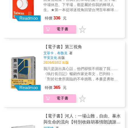
卻與家人日益陌生，再也沒有共同話題……→
為）人類天生渴望尋求接納與連結，所以我們
中場休息、下半場，都是屬於你我的棒球人
努力融入新環境，卻始終懷抱「冒牌者症候
會想與周遭的人融合，藉此獲得認同、理解與
生。★第一本從球迷視角回望台灣百年棒球文
群」，恐懼隨時被揭穿出身…… →脫離原生環
歸屬感。我們會將群體的行為內化成一種「常
化的Mook★百年棒球史 × 正港的台灣棒球文化
336
境後，仍必須面對親緣重擔的拖磨，在拒絕與
Readmoo
特價
元
態」，並透過遵循這些模式來融入其中。懷疑
× 跨世代球迷記憶，一次收錄！這不是一本只
愧疚中反覆煎熬……「為什麼我明明變優秀
論者擔心從眾行為會扼殺創意，但這種模仿的
談歷史、比賽勝負的棒球書，而是一場從百年
了，卻覺得自己像個背叛者？」本書作者珍妮
電子書
衝動正是實現群體協調與合作的關鍵，同時也
前開打、至今仍在延長賽的台灣棒球夢。從少
佛‧莫頓（Jennifer M. Morton）任教於有「窮人
是人類最重要的一種創造力。▍英雄本能（效
年站上紅土的棒球夢想，到球迷在看台上吶喊
哈佛」之稱的紐約市立學院，她結合自身經歷
法有聲望的人）一種人類渴望貢獻並贏得榮譽
應援的聲音；從九○年代職棒的狂熱與低谷，到
與深度訪談，劃開勵志故事的表象，直視「向
的驅動力，就算犧牲自我也在所不惜。執行長
今天重新湧入球場的人潮──我們為什麼會如此
【電子書】第三視角
上流動」必經的倫理困境。這不僅僅涉及個人
與名人不僅是偶像，更是社會價值觀的指標，
熱愛棒球？本期《故事別冊》將台灣百年棒球
艾菲卡．布魯克
著
的選擇，更牽涉到社會結構的陣痛。莫頓主
引領年輕一代仿效。就算要付出犧牲，懷疑論
文化以一場「棒球比賽」為結構，全書分成上
平安文化
出版
張，我們必須將這些隱形代價置於社會、經濟
者仍可能認為這種追求太過膚淺，但這股模仿
半場、中場休息與下半場，以球迷最熟悉的節
2026/03/02 出版
與歷史的脈絡下，重新建構一套關於向上流動
的衝動也促成了大規模的社會合作。當人們為
奏，重新走進台灣棒球的百年現場：●上半場：
我只是說出真心話，他們卻恨不得殺了我……
的敘事。讓每一位力爭上游者在實現階級跨越
了贏得名望而展現善意與合作時，個人與群體
從仰慕棒球英雄的台灣少年出發，看這些少年
《執行長日記》暢銷作家史蒂文．巴列特：
的同時，依然能保有完整的自我，並為曾經養
也將達成雙贏。▍仿祖本能（重現傳統的機
們，如何一棒接一棒，將對棒球的熱愛傳遞下
「對於社會所面臨的不幸挑戰，本書是勇敢且
育自己的家庭與社群，帶回真正的光亮。
制）人類的內心深處渴望維繫傳統，這種本能
去，為這場百年比賽揭開序幕；而那些耳熟能
必要的當代解毒劑！」榮獲Amazon編輯年度最
使我們珍視連續性、重視儀式感、從歷史中尋
365
詳的多聲道棒球術語，其中又隱藏著哪些台灣
Readmoo
特價
元
佳選書瘋傳超過1900萬次話題爆文！獲邀至劍
求慰藉，不自覺地扛起傳承的責任，努力將傳
棒球的混血身世 ●中場休息：從台北市立棒球
橋大學演講！英國當代最受矚目的文化思想領
統發揚光大。懷疑論者批判這是耽溺過去的懷
場的第一場中職比賽說起，看棒球如何成為台
電子書
袖，撼動全球的時代叩問！這是個「非友即
舊情結，但傳統主義其實創造了集體的記憶和
灣人生活中不可或缺的一部分；隨著網路時代
敵」的社會，只要說出不同意見就會被貼上各
延續性，讓人感受到自己屬於某個比短暫個人
的來臨，PTT鄉民構築出自台灣土地長出來的
種標籤。但除了沉默隱忍，你還有另一種選
生命更宏大、更持久的存在。
棒球宇宙，凝聚了一整個世代棒球迷的共同記
擇，建立屬於你的「第三視角」。❈ ❈ ❈這
【電子書】河人：一場山難，自由、暴水
憶；而那些陪伴許多人成長的漫畫、歌曲、應
個世界上，沒有人天生正確。大家都這麼說，
與生命的流向【特別收錄胡慕情朗讀謝
援口號，如何拼貼出屬於九○年代的棒球記憶？
不代表你就該跟著這樣想。當政治、世代、性
誌】