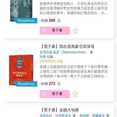
重要關係。▎當科學家沉默，當真相被隱瞞，
創傷倖存者將是領路人，引領社會走向對於正
術的誕生與延續 多胞胎孕產為母親與嬰兒帶
科學傳播的裂痕可能帶來不可挽回的後果。費
義的全新理解針對女性的暴力是世界上最常見
來的健康風險 台灣人工生殖技術如何與國家
歐娜‧福克斯（Fiona Fox） 帶領我們深入剖析
的人權侵犯事件。美國的統計報告指出，大約
光榮的論述結合？ 台灣、日本、比利時等國
過去二十年科學界最具爭議的故事，如：當轉
有20%的女性曾是強暴受害者；12到24歲之間
人工生殖法規與醫學指引的比較 從求孕、減
266
基因食品的「恐懼標題」成為茶餘飯後的話
Readmoo
特價
元
的女孩與年輕女性屬於高風險族群，有色人
胎到安胎，產婦的密集身體勞動
題，身為科技媒體中心的執行長，如何肩負起
種、原住民族跟女同志的統計數字甚至更糟。
說服科學家站到媒體面前說明的責任。她在新
電子書
根據一項以美國大學生為對象的保密調查，大
聞戰場的聳動標題中，盡力維護科學研究結果
約每四名女性中就有一名承認曾被強逼發生性
能夠被正確傳遞，以及各項資訊的公開，捍衛
關係，而大約5%到10%的年輕男性承認，至少
大眾對於科學的信任。如果你想知道：¤ 科學
曾有一次對女性「占了性方面的便宜」。還有
【電子書】我在億萬豪宅當保母
溝通的透明性，如何影響我們對現代重大科
其他形式的性剝削。涉及反覆侵犯的性販運跟
史蒂芬妮‧基瑟（Stephanie Kiser）
著
技、生化、醫學議題的理解？¤ 為何科學家選
職場騷擾，受害者與犯行者之間交織著愛、服
先覺
出版
擇「沉默」或被「禁聲」，而這又會帶來何種
從、經濟依賴等複雜關係的家暴，或是兒童與
2025/02/01 出版
影響？¤ 科學的複雜與微妙，如何在媒體的喧
青少年的性虐待。童年時期的暴力可能會破壞
美國上流家庭的生活是什麼樣子？為什麼有錢
囂中失去立足之地？本書推薦給：✓ 對科技、
受害者形成信任、親密與相互關係的能力，也
人都生三胎？耶魯畢業的富家女為什麼選擇當
媒體與社會影響交集感興趣的人✓ 關心重要科
可能傷害了她保護自己的能力，讓她容易反覆
全職媽媽？每小時一萬六千元的親子課程在上
學議題的讀者✓ 渴望瞭解科學報導重要性的讀
受暴；童年受暴倖存者也極度可能變成強暴、
什麼？ ──問他們的保母就知道！★房慧真、鄧
者誠摯推薦台灣科技媒體中心執行長 陳璽尹
273
性販運或親密伴侶暴力的受害者。性暴力事件
Readmoo
特價
元
九雲 誠摯推薦出身底層的25歲保母，在美國上
中正大學特聘教授／台灣科學媒體協會理事
中，只有少數會向執法單位通報，其中予以逮
流階級看見的教養與生活實況史蒂芬妮的父母
長 黃俊儒PanSci 泛科學各界讚譽★「當科學
捕、起訴與定罪的案件更少。根據美國針對刑
電子書
用微薄薪水窮養四個孩子，她從小被評估為
成為頭條新聞時，費歐娜‧福克斯……總在事件
事司法體系的統計數據，所有強暴案中或許只
「發展落後」，卻努力成為家族第一個上大學
的核心位置。」——《金融時報》★「這才是
有1%到5%實際上會被起訴，而達成認罪或定
的人。沒想到，畢業後竟墜入學貸地獄──利率
科學應該被討論的方式。」——賈斯汀‧韋伯
罪的比例是0到5%。那些確實向執法單位尋求
4.5％，月還款3萬5，錢都拿去繳利息，本金幾
★「一本坦率的內幕記述……[福克斯] 揭示了
【電子書】金錢大地圖
幫助的受害者，鮮少透過這種方式找到幫助或
乎沒減少。窮途末路的她，只好展開從未想過
前線科學如何像任何政治劇一樣混亂、複雜且
達里烏什．沃伊西克等
著 、
詹姆斯．契爾夏等
著
慰藉。即使是在傳統司法體系能得到最好結果