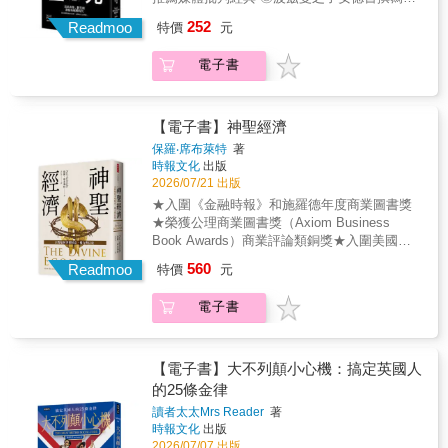
通話、異性戀、對黨忠誠」等身份框架，才能
十周年版序 ◎政大新聞系馮建三教授2016新版
252
被視為「堂堂正正的中國人」。而在高壓統治
Readmoo
特價
元
專文推薦 在《一九八四》中歐威爾害怕禁書，
背後，則反映執政者對政權解體的恐懼，試圖
害怕我們受到文化箝制，但赫胥黎的《美麗新
透圖透過同化十三億公民，只許忠於黨意的
電子書
世界》則害怕沒有禁書的理由，因為再也沒有
「紅花」綻放以維繫國家安穩。一切不符合期
人想讀書了。今日看來，歐威爾的預言錯了，
待的多樣性，都將遭受打壓與噤聲。本書作者
赫胥黎的預言卻正在發生&hellip;&hellip; 資訊
馮哲芸帶領讀者穿透政治標語的迷霧，看見20
發達的今日，政治人物訴求的不是富有邏輯的
【電子書】神聖經濟
位抗爭者守護靈魂色彩的生命故事。從維權律
政見，而是個人魅力，新聞訴求的不是專業與
保羅‧席布萊特
著
師、曾替國家出征的小粉紅、寫下新冠封城日
真相而是悲情與娛樂。自從電報、新聞、電
時報文化
出版
記的作家，到香港書商、「徐州八孩鐵鍊女」
視、網路等傳播媒介出現，數千年習以為常的
2026/07/21 出版
與流亡的維吾爾父親。這些人在體制邊緣發出
知識乘載方式在百年間被打破。 改變的不僅是
★入圍《金融時報》和施羅德年度商業圖書獎
不平之鳴，有人選擇留下、有人被迫離散，也
獲取訊息的媒介，也改變了知識結構，使得人
★榮獲公理商業圖書獎（Axiom Business
有人在沉默與自保間痛苦掙扎。儘管代價沉
類思考方法與行為舉止產生變化。長篇大論變
Book Awards）商業評論類銅獎★入圍美國出
重，他們仍嘗試在縫隙中保有說話的權利，以
得沒人想看，標語式的短句或誇張的警句才能
版商協會專業與學術卓越獎（PROSE Award）
及對自我身分記憶的認同。本書為一部眾聲交
560
勾動人心，這並非因為網路和臉書的誕生而來
Readmoo
特價
元
商業、金融和管理類決選以「平台經濟」的嶄
響的精彩報導作品。馮哲芸筆下的每一個角
的後果，而是百年來新聞標題、電視節目教會
新視角，解析宗教信仰的商業模式。揭開當代
色，有如在乾涸土地上掙扎生長的異色花朵。
我們的。 拋棄過去書寫文字所呈現的邏輯思
電子書
宗教不僅沒有走向衰退，反而越趨強大的奧
儘管國家只想允許紅花綻放，他們卻用生命證
辨，我們變得更容易決定，但也更為輕率。我
祕。儘管宗教在北美與歐洲部分地區看似式
明不可磨滅的多樣性，挑釁地向獨裁政權傳達
們接觸的資訊更多，但資訊無用的比重卻是更
微，但在21世紀的世界各地依舊蓬勃發展。宗
自由之聲。 ◆709大抓捕後，中國維權人士如
高。那是一種沒有質疑，照單全收的求知方式
教運動內部與彼此之間激烈的競爭，促使其累
何在法律嚴冬中突圍？ ◆中共如何透過「掃黑
【電子書】大不列顛小心機：搞定英國人
且無人倖免。然後，電腦與網路社群在二十一
積了龐大的權力與財富。許多傳統宗教在數千
除惡」，將法律作為控制經濟與政治異音的工
的25條金律
世紀更沒日沒夜地吸引我們的目光，從思考方
年間不斷磨練其競爭策略；如今，它們已然成
具？ ◆中國互聯網審查機制下，「躺平」文化
式到生活習慣。當無處不媒體、也無處不娛
讀者太太Mrs Reader
著
為「大生意」。如同企業一般，宗教也必須招
如何成為一場無聲的抗爭？ ◆藏族、維吾爾
時報文化
出版
樂，於是，我們或將毀於自身所愛。a
募成員、籌措資金、分配預算、管理設施、組
族、蒙古族等少數族群，如何在高壓統治下守
2026/07/07 出版