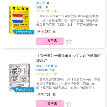
個局外人。 種種忽視與暴力，對她造成巨大的
陳亮宇
著
境是透過什麼樣的科學實作（如觀察、測量、
的標準答案。 這不是關於多一個選項的故事，
傷害。她在校被霸凌，開始拒學、繭居，成年
前衛
出版
監測）而成為一個人們可以與之互動的「東
而是自由從來就在妳心中的提醒。 當市場可以
後出現扭曲性癖，數次嘗試自殺。直到接觸
2025/05/15 出版
西」？「環境」一詞脫穎而出成為當代世界的
延遲生育、科技可以設計未來， 自由不再只是
「代理家人」，即從長照到臨終送葬、遺物整
｜This is so Dutch｜■創立於2011年的荷蘭冬
關鍵詞，關鍵或許在於人想要了解自己的渴
個人的意志，而成為被價格、制度與時間重新
理皆一手包辦的服務，她決定，為了不再被黑
天，繼《新荷蘭學》後，臺灣介紹、討論荷蘭
望。根本上，這是個發現土地、認識土地的故
編碼的選項。 在這樣的時代裡，真正的自由是
洞一樣的家拖垮一生，她要「拋棄母親」。 ▎
最重要的平臺【荷事生非】，再度出版新作■專
事，而這個過程需要地圖，同時也產製了更多
理解自己置身何處，並清醒地為自己定義未
我不想再為了得到母親的認可而成為奴隸。 ▎
注在「轉型」、「社會」、「環境永續」三大
地圖。期待「二十一世紀的環境課」可以是這
來。 ────── 【感電出版X Dr.情趣】聯名活
280
為了逃離父母，我們可以外包「贍養父母」的
Readmoo
特價
元
面向■陳欣新．Ying C. 陳穎．Olivia 董芸安－
樣的地圖。你不是按圖索驥地去發現環境，因
動 陪你找回身體的專屬節奏 「《大凍卵時
工作， ▎不需要被世間的規則所困。 「到了這
專文推薦「自在，是荷蘭傳統上對多元文化的
為環境就不是躺在某處、等著你去發現的
代》購書專屬優惠｜隨書附贈氧氣呵護潤滑液
個年紀，我還在沒出息地渴望著母親的愛嗎？
電子書
包容；舒適，則得益於它精心規劃的城市設
「物」。而是如同宙斯的pharos，這六冊書讓
(小)兌換碼」 限量贈品，送完為止。詳細活動
我每天都在反覆問自己。我終其一生都在渴望
計，將自然與人文景觀和諧地交融。而這一
你想認識的環境有了更清楚的形體。當你歸來
辦法，以Dr.情趣官網說明為準。
母親的認同，但也拚命想從她身邊逃離。我對
切，皆奠基於荷蘭自認為「小國」，必須務實
時，你將感到環境離你更近了一些，成為了你
母親混沌、複雜的情感把我推入了痛苦的深
地面對現實並克服挑戰。」－陳欣新（前中華
的「周遭」。——洪廣冀當代台灣社會所面臨
【電子書】一條命值多少？人命的價值誰
淵，可怕的是，就算內心再矛盾，我也必須懷
民國〔臺灣〕駐荷蘭代表［2019-2024］ 外交
最巨大的問題之一就是少子高齡化，除此之
能決定
著對母親的複雜情感，承擔起照顧母親的責
部禮賓處處長）「無論我們個別的經歷有多麼
外，人口學的思維，也就是關注年齡、世代、
任。 到死之前都會如此痛苦嗎？不，我們可以
珍妮．克利曼
著
不同，我相信荷事生非所有的成員與作者、曾
生育與死亡等變數的影響，也在許多公共政策
時報文化
出版
得到自由。在生命走到終點之前，我必須跟母
經有荷蘭生活經驗的人們，抑或對這個國家感
議題上扮演關鍵角色。另外，舉凡健保與年金
2025/05/06 出版
親訣別。為了在社會層面上逃離母親，我們必
到好奇的朋友，都能透過本書，再次體會我們
的規劃、疫苗風險的評估、教育政策的規劃，
須先在現實中創造『子女不必盡孝』的選
一趟顛覆認知的旅程，讓你重新思考--當一條生
曾經的好奇與疑問，感受那些試圖追根究底的
勞動力市場政策乃至於都市計劃與住宅政策，
擇。」 ──菅野久美子 本書深入探討原生家庭
命的價值被量化，你還相信它是「無價」的
動力，最終找到更多志同道合的夥伴，相伴尋
無一不需要建立在對人口現象的掌握上。台灣
的虐待、缺愛與疏離，也及近年在日本興起的
嗎？我們真的願意承認，有些人的命比別人的
求一個讓不同個體、群體都能生活得更自在的
Readmoo
作為民主國家，公共政策的形成早已無法透過
「代理家人」服務。這是作者寫給所有渴望逃
更值錢嗎？當生命成為價格標籤，你願意面對
社會環境。」─Ying C. 陳穎（荷事生非Oranje
上而下單向的灌輸，也必須仰賴公眾對相關人
406
特價
元
離父母之人的一封信，也是對當代社會拋出的
真相嗎？這是一部精彩的調查報導作品，不容
Express共同創辦人、飲食作家、「Ying C. 一
口問題有一定程度的理解，人口學知識的傳播
提問：面對深愛但也恨之入骨的父母，「孝
錯過！我們總以為生命是無價的，但事實是--世
匙甜點舀巴黎」主理人）「關於這本書的創作
更為迫切。從這角度來看，提升社會整體對人
電子書
道」是否仍為必須遵循的唯一道路？ ★各界推
界每天都在為生命標價！殉職消防員的撫卹
者們以及背後的更大群體——荷事生非團隊，
口現象的認識是一個日益迫切的課題，這本小