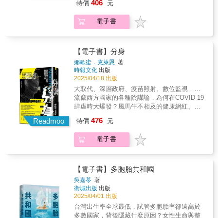
戲時間」限制，並在徵集意見階段以「超過八
406
特價
元
終將成為某些心碎孩子的選項。
幽默與諷刺，讓嚴肅的議題變得引人入勝。這
影響最大的論文造假風波之一◆ ☆第46屆大宅
包含循環經濟的推動、與自然共存的空間型
成贊成」作結。與民間輿論大相逕庭、充滿疑
不是一本生硬的經濟學書籍，而是一本讓你讀
壯一非虛構文學獎☆ ☆2015年日本科學記者大
態，以及因應氣候變遷的能源轉型策略。首
問的公眾意見，以及似乎毫無科學根據、不透
電子書
來震撼、又忍不住思考的作品。＊道德與現實
賞☆ 風光發表的研究成果竟一夕蒙上陰影， 最
先，荷蘭是全球最早將循環經濟納入政策規劃
明的制定過程，促成地方條例的誕生，縣民真
的激烈碰撞誰的命更值錢？拯救一條命的代價
終成為嚴重的學術醜聞事件， 究竟是誰，動了
與實踐的國家之一，目標是在2050年前實現完
正的聲音究竟是什麼？遊戲真的是洪水猛獸
是多少？我們每天都在做出這樣的選擇，卻未
什麼手腳？ 為了什麼？又是從何時開始造假的
全的循環經濟。為了達成這一目標，荷蘭政府
嗎？◤一國所面臨的問題與社會矛盾，往往最
曾察覺。本書帶你重新審視社會制度、人道主
呢？ 2014年初，日本頂尖科學研究中心理化學
【電子書】分身
發布了2023～2030年的國家循環經濟計畫。我
先從地方顯現◢一名日本的地方電視台記者秉
義與市場經濟的交鋒。＊一場關於「人類價
研究所召開記者會，由研究員小保方晴子、組
們也將看到荷蘭與自然共存的傳統與創新：自
持不屈不撓的精神，對此進行了長達3年的深入
娜歐蜜．克萊恩
著
值」的終極反思在資本運作、法律判決、政策
織工程學權威?井芳樹、生物複製技術專家若山
古以來創造許多獨特的空間型態，像是風車和
時報文化
出版
調查與取材，經過多方採訪、不斷檢證後，鑄
決策之間，每個人的價值其實早已被計算，只
照彥三人列席，宣布發現全新萬能細胞「STAP
2025/04/18 出版
水上住宅。早在15世紀，荷蘭人就利用風車調
成這本完整的報導紀實，揭露一場「違背科學
是我們從未認真去面對。這是一場殘酷的現實
細胞」，震撼學界。 雖然此前已有萬能細胞問
節水位，擴大土地面積以進行農業活動和定
與民意」的立法運動背後的運行，將「遊戲成
大取代、深層政府、疫苗照射、數位監視……
課程，也是一場深刻的思辨之旅。隨著閱讀的
世，但小保方等人宣稱，只要對動物體細胞施
居；荷蘭風車不僅是排水工具，更是輔助農業
癮 VS. 個人自由」的探討，延伸至「社會治理
流竄西方國家的各種陰謀論，為何在COVID-19
推進，你會發現作者的經歷彷彿變成了你的親
加簡單的外部刺激，就能使其變為STAP細胞，
和工業生產的重要設施。在能源轉型方面，荷
& 政權操作」的內幕，反映各界真實聲音的同
肆虐時大爆發？風馬牛不相及的健康網紅、極
身體驗。從一開始的尷尬與不適，到逐漸（即
得以進一步生成任何一種體細胞。這開啟了改
蘭政府於2017至2018年間啟動了大規模的能源
時，促使大家反思政府權力界線的劃分。敏銳
右派分子，為何在疫情期間大會合？太荒謬
使無法完全自在）接受這場思維實驗，一步步
476
寫細胞狀態的可能。加上製作方法、效率都更
Readmoo
特價
元
改革，並且訂定至2030年的離岸風電路徑規
地察覺細微徵兆，透過長期深入調查來揭露真
了，所以無法認真；太認真了，所以無法荒
深入探討這些棘手的問題。
為優異，有望大幅應用於再生醫療，被視為劃
劃。荷蘭的能源政策變革不僅是出於氣候目標
相，正是地方記者的強項與使命所在，這絕不
謬。在這個集體暈眩的時代，我們是否能攜手
時代的發現。 STAP細胞橫空出世，論文登上英
電子書
的考量，還考慮到經濟效益和長期投資的穩定
僅是「一則地方故事」。
撥開謠言的迷霧？如果某天你發現自己多了一
國權威期刊《自然》，引起全球熱議，而主導
性。期待讀者們閱讀後，對永續發展的實踐能
個幾乎和你一模一樣，但又完全不同的自我，
此項研究的小保方晴子也成為冉冉新星。作為
獲得更多新的思路與啟發！本書描繪了荷蘭人
你會怎麼辦？娜歐蜜?克萊恩就親身經歷這樣的
年輕研究員，小保方展現的研究熱忱與做出的
與荷蘭社會如何順應自然環境變化，以及歷經
事--她被迫面對一個與她持有完全對立觀點的分
【電子書】多胞胎共和國
成果獲得諸多讚賞，媒體更熱烈報導她的故
政治、經濟、社會與文化等層面的變遷。荷蘭
身，而這個分身的名字和公共形象和她非常相
吳嘉苓
著
事，掀起一陣「小保方旋風」。 ◤集結哈佛大
不僅從過去到現在充滿了轉型和改變，從現在
似，以致許多人分不清誰是誰。她因此感到身
衛城出版
出版
學教授、頂尖生物複製技術專家、一流幹細胞
到未來也持續在轉變。在轉型過程中，荷蘭人
心失衡、迷失方向，直到她開始理解，這種現
2025/04/01 出版
學者、理化學研究所破例錄用的天才研究員等
如何展現社會與環境永續的創新。
象反映一種無法定義的陌生感：AI生成的文字
台灣出生率全球最低，試管多胞胎率卻遠高於
人的超菁英團隊，研究論文卻漏洞百出？！ 先
正在模糊真實與虛假的界線；新世紀的健康企
多數國家，背後隱藏什麼原因？女性生命與整
是論文圖片被質疑剪貼，資料也被點出問題，