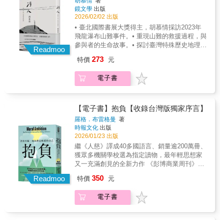
●下半場：走過五次簽賭風暴的台灣棒球如何重
胡慕情
著
別的對立不斷，網路上到處充斥著暴戾之氣，
鏡文學
出版
新再站起來？讓我們將場景交給如今正在棒球
人們往往因為意見不同就被清算出征。在這樣
2026/02/02 出版
產業中努力的人們──球員周思齊、會長蔡其
一個缺乏包容的時代，如何才能勇敢地做自
昌、應援團長勛雞，他們既是熱愛棒球的球
• 臺北國際書展大獎得主，胡慕情採訪2023年
己？艾菲卡．布魯克指出：想在分裂的社會中
迷，也是親身投入棒球產業的行動者；去球場
飛龍瀑布山難事件。• 重現山難的救援過程，與
保持冷靜、進行有意義的對話，就要培養「第
看球賽向來是台灣人重要的休閒娛樂，如今，
參與者的生命故事。• 探討臺灣特殊歷史地理環
三視角」。第三視角不僅是一種表達方式，更
Readmoo
進球場變成一件更「忙」的事──不只要跟著啦
境，人與山的關係。• 自然與生命的極限，自由
是一面鏡子，讓人看清同溫層如何扭曲現實，
273
特價
元
啦隊熱情應援，還要注重球場穿搭、品嘗球場
的追求，生死哲學的深思。山岳、河流、自
阻礙我們與世界進行真實的互動。真正的表達
美食，台灣棒球賽的熱情與活力，讓來球場看
由、渴望與死亡所帶給我們的一切臺北國際書
不是敢講敢戰、讓對方難堪，而是重新找回灰
電子書
球如同來到遊樂場；而台灣棒球能談的遠不只
展大獎得主----胡慕情最新力作傾聽那些走向群
色地帶的彈性、懂得接納不完美、在質疑中成
如此，還有把數據與熱血放在同一張桌上的運
山的生命，和逝者留給世間的聲音「當懸停於
長，並探索自身的觀點與價值。本書以覺察、
動科學，以及仍在努力被看見的台灣女子棒
流紋與暗礁，我確實聽見逝者殘留於溪水的聲
責任與表達三個面向為核心，透過5種認知策
球。這是一本寫給老球迷的回憶Mook，也是一
響。儘管微弱，卻很清晰。」──胡慕情2023年
【電子書】抱負【收錄台灣版獨家序言】
略、4種溝通技巧、3種情商訓練，從傾聽、陳
封給新球迷的入坑指南。只要還有球員在場
5月，十名溪降者背著繩索走入飛龍峽谷的瀑
述到衝突化解，帶領讀者逐步克服害怕「說錯
羅格．布雷格曼
著
上、只要還有球迷願意走進球場、為球賽熱情
布，因預料外的急降雨與暴漲的溪水，使其中
時報文化
出版
話」所引發的恐懼。從眾不是解答，理解不等
應援──台灣棒球，就永遠是一場尚未結束的比
五人罹難。水的結界，讓他們曾一次次直面幽
2026/01/23 出版
於接受，勇敢擺脫隨波逐流的群體迷思，你就
賽。扎根台灣土壤的棒球，是一種跨越世代的
暗、漩渦、湍急，卻也迎接過明亮、自由與輕
能用充滿說服力的聲音，迎向這個世界！寇克
繼《人慈》譯成40多國語言、銷量逾200萬冊、
情感連結無論你的球迷資歷或年齡世代，都能
盈。當責難、輿論與標籤席捲而來，胡慕情試
斯評論：「一本專為積極追求自我成長的人設
獲眾多機關學校選為指定讀物，最年輕思想家
從中找到共鳴點， 所以，你怎麼能不愛台灣棒
圖帶讀者越過「為什麽要去？」的單一追問，
計的指南書！」英、美Amazon讀者直逼
又一充滿創見的全新力作 《彭博商業周刊》評
球？本書特色●一本書，看懂台灣百年棒球●本
走向實際繫上繩索、裝備的人，與那些在岸上
★★★★★盛讚好評！艾菲卡．布魯克是當代
選年度最佳書籍 世界從不乏良善意圖，稀缺的
書從球迷的角度出發，將台灣百年棒球史，拆
350
等待的人。因一場生命告別而開始攀岩，胡慕
Readmoo
特價
元
文化最敏銳的思想家之一，她以清醒的同理心
是有所作為。 歷史上的每一個里程碑，都是由
解成一場完整的比賽節奏：從日治時期的啟
情親身經驗自然帶來的撫慰與解離哀傷的力
和洞察力提出令人信服的觀點！――《午夜圖
一群人將抱負化為行動所促成，踏出一步，下
蒙、戰後的集體榮耀，到職棒時代的高峰與低
量。她以細腻的田調與採訪，重構整起山難從
電子書
書館》作者／麥特．海格艾菲卡．布魯克是一
一場改變也將有你的一席之地。 「知道」有兩
谷，再到今日球場的重新熱鬧，用最貼近生活
預備進入、受困到搜救的時間，追索罹難者生
位才華洋溢的思想領袖，為當今文化帶來了迫
種：你知道一些事，然後針對它採取行動； 又
的方式，帶你一次讀懂台灣棒球。 ●不只歷
前的腳步：他們如何愛上山與水？為何一次次
切需要的解方！――《全人療癒》作者／妮
或者你知道一些事，然後轉開視線，因為害怕