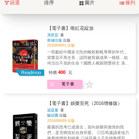
篩選
排序
圖片
條列
【電子書】唯紅花綻放
馮哲芸
著
衛城出版
出版
2026/04/01 出版
一部獻給中國多元性的輓歌動輒辱華的年代，
當繁花不再生長，認同被剪裁成單一模樣，如
何活出不屈的生命？國際人權新聞獎得主 馮哲
芸，叩問「何謂中國何謂華？」的生命之作
400
Readmoo
特價
元
✭《吃佛》作者芭芭拉・德米克、《國之荒
原》作者歐逸文、《星火》作者張彥海內外中
電子書
國觀察家 一致盛讚 張潔平│獨立書店「飛地
Nowhere」創辦人 專文導讀2019 年秋天，北
京首都機場的拘留室內，一名美籍華裔記者正
等待未知的審訊。她被指控是「黃皮白骨的香
【電子書】娛樂至死（2016增修版）
蕉人」，在長達三小時的盤查與電子設備搜查
波茲曼
著
中，被要求「好好講一段中國故事」。這段經
貓頭鷹
出版
歷作為起點，開啟她對中國如何定義與控制身
2016/06/09 出版
份的深刻追問。在習近平治理下，中國進行一
嚴肅的思考已成過去，迎向娛樂與激情的我
場為期十年的大規模民族復興工程。受到國家
們，是否將毀於自身所愛。 ◎亞馬遜讀者強力
一統方針主導，人民唯有服膺於「漢族、講普
推薦媒體批判經典 ◎波茲曼之子安德魯撰寫二