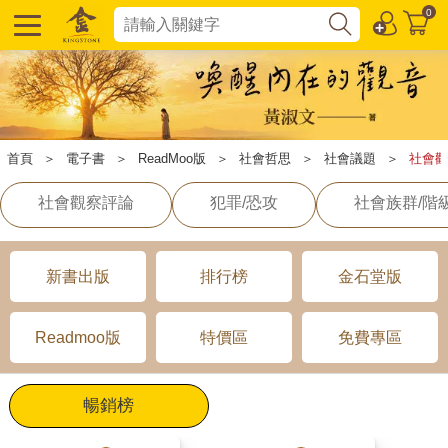
0
首頁
＞
電子書
＞
ReadMoo版
＞
社會哲思
＞
社會議題
＞
社會觀
社會觀察評論
犯罪/恐攻
社會族群/階
新書出版
排行榜
金石堂版
Readmoo版
特價區
免費專區
暢銷榜