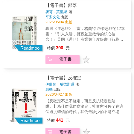
我們都是一樣的！他們在第一顆藥之前，也許
以及改變社會對履歷與成功路徑的單一標準。
政權垮台 ❖巴勒斯坦人世代流亡 ❖台灣《難民
懷疑與外界的期待，讓人生變得更加簡單與自
【電子書】部落
只是渴望拿高分的國中生、懷孕初期對未來充
唯有如此，個體才可能從失敗中學習，而非被
法》卡關「難民」不再是一個宏大的詞，他們
在。❈ ❈ ❈【各界好評推薦】人生在世，我
麥可．莫里斯
著
滿希望的婦女、對大學生活充滿幻想與憧憬的
失敗擊垮。本書的出版宗旨，正是將「失敗」
有著很小、很私人的願望。即便生命如荒原，
們透過選擇接受或不接受什麼來應對這個世
平安文化
出版
第一新生，與你我並沒有不同，但究竟是什麼
從羞恥與挫敗的象徵，轉化為學習與成長的資
也要在夾縫中舉辦一場小小的「派對」。──李
界，但蘇妮塔‧薩博士首次將這些選擇背後的科
2026/05/04 出版
原因迫使他們吃下人生中的「第一顆藥」？人
源。作者希望透過研究證據與實際案例，幫助
雪莉映妤不僅採訪了跋山涉水終於「得以離
學原理娓娓道來。當你面臨重大抉擇時，你會
獲選《逆思維》亞當．格蘭特 啟發思維的12本
生第一次經驗所以為什麼他們要讓第一顆毒品
讀者重新理解成功的意義：真正的成功，不是
開」的人，也親身走進這些人的家鄉，聆聽那
怎麼做？當你感到壓力，不得不做出某個選擇
書：「引人入勝，挑戰並重啟你的核心信
進到身體裡？在思考這個問題前，也許我們可
從未跌倒，而是能在跌倒後重新站起來。對個
些「無法離開」，或「不願離開」的人。──廖
時，你會怎麼做？從你最由衷的「好」到由衷
念！」英國《週刊》商業類年度好書《行為科
以先回憶一下自己上次為什麼吃藥？可能因為
人而言，這意味著建立更具韌性的心態；對組
芸婕回顧歷史，人類從未停止流離失所。有人
的「不」，此書幫助我們以正直、同情與真誠
學家》雜誌年度好書「Next Big Idea Club」年
暈車、感冒、頭痛或者過敏，服藥後三十分鐘
織而言，則意味著打造能持續創新的制度；對
390
因種族、宗教、國籍、所屬群體或政治立場，
Readmoo
的態度來處理這些決定。──《停損的勝算》暢
特價
元
度好書榮獲烏蘇拉．吉倫全球心理學圖書獎入
至一個小時，我們不再嘔吐、退燒、疼痛，這
社會而言，則是邁向更健康與包容的競爭環
受到生命或自由的威脅，而跨越國界。二戰後
銷作家／安妮‧杜克在《不乖的勇氣》一書中，
圍金融時報與施羅德商業圖書獎入圍美國專業
正是藥效發揮了作用；而這也同樣就是毒品最
境。從升學競爭、名校迷思，到「不能輸在起
的《難民地位公約》將這群人界定為「難
蘇妮塔‧薩博士精闢地重新定義了我們對違抗的
電子書
與學術傑出出版獎入圍廊燈商業圖書獎入圍索
可怕的地方！無與倫比的神奇藥效，又快又有
跑點」的焦慮，再到社群媒體時代無所不在的
民」。隨著世界變動，聯合國難民署進一步將
理解──它不再僅僅是一種叛逆行為，而是個人
卡洛圖書獎入圍洞見趨勢圖書獎一部應對「極
效，你要快樂？毒給你快樂！你要放鬆？毒讓
比較文化，韓國所呈現的困境，其實也是許多
戰爭、衝突、暴力與社會嚴重失序也納入其
成長和社會變革的重要工具。對於任何曾經在
化時代」的認知指南，一本重塑人類時代的21
你放鬆！於是，因為違法藥物本身就超級有效
亞洲社會共享的現實。本書的出版宗旨，正是
中。但本書強調的是難民被迫離開母國的「例
遵從他人期望和堅持正義之間掙扎過的人來
世紀新經典！人類與其說是「群居動物」，不
的藥物、因為違法藥物使用者是知情明白的服
【電子書】反確定
將「失敗」從羞恥與挫敗的象徵，轉化為學習
外狀態」──每個人都可能掉入、停留和脫離的
說，這本書都是一本震撼人心、發人深省的佳
如說是「部落動物」。我們活在關係的網絡
用、因為違法藥物的販賣者都是只想賺錢的商
與成長的資源。因此本書不僅是對韓國社會的
伊蘭娜．瑞德斯通
著
狀態。《難民也有派對》是作者陳映妤歷時八
作。──《哈佛商業評論》知名趨勢寫手／丹尼
裡，藉由身分、故事與儀式凝聚在一起……
人——滿足以上三個元素，造就了「第一顆藥
觀察，更是一份面向亞洲、乃至全球，關於高
啟動
出版
年，在世界各地記錄處在難民狀態的人，如何
爾‧品克薩博士在順從與違抗的科學領域處於領
❈ ❈ ❈【各界名家一致盛讚】【哈佛大學甘
物的完美三角陷阱」……我想找回第一次的美
壓競爭時代的診斷報告。
2026/04/27 出版
努力活成自己。本書以第一人稱出發，寫下一
先地位。《不乖的勇氣》一書改變了我們對真
迺迪學院資深研究員、臺灣大學兼任教授、度
好目前我國藥物濫用者所使用的藥物大可分為
【反確定不是不確定，而是反抗確定性陷
位台灣記者與來自敘利亞的音樂家、委內瑞拉
正同意和真正異議、由衷的「好」和由衷的
金針資本董事長】林益全 專文導讀【哈佛大
三大類：分別是興奮劑 (Stimulants)、抑制劑
阱。】為什麼我們愈篤定，社會愈分裂？在這
的塗鴉藝術家、烏克蘭的演員、俄羅斯的獨立
「不」的理解……所有人都應該讀這本書。──
學商學院教授】艾美．柯蒂【哈佛大學心理學
(Depressants)與迷幻劑 (Hallucinogens)，這些
個過度確信的時代，我們最缺少的不是立場，
記者、厄利垂亞的英文老師、巴勒斯坦的大學
美國「影響力教父」／羅伯特‧席爾迪尼薩博士
教授】丹尼爾．吉爾伯特【《哈芬登郵報》媒
藥物會讓用藥者產生與平常截然不同的精神心
而是有勇氣承認「自己可能錯了」。「每個故
教授、中國的同志情侶等的相識與對話，以及
針對「違抗」以及秉持自己內心深處的信念行
441
體集團創辦人】雅莉安娜．哈芬登【史丹佛大
Readmoo
理感受，而這也是影響精神物質隱藏起來的極
特價
元
事都有三個版本：我的版本、你的版本，還有
在與他們的互動中，折射出超越國界、對於家
事，寫出了這本清晰的指南。《不乖的勇氣》
學組織行為學教授】奇普．希斯【紐約大學行
致必殺技。在肝臟、腎臟的努力運作下，這些
真相。」當我們掉進「確定性陷阱」時，就會
的感受與想像。本書的開始，源自作者與一位
以最新的科學為基礎，必將成為我們這些「道
銷學教授】史考特．蓋洛威【加州大學心理學
藥物會完全的排出體外，還給我們一個原本那
電子書
輕易認為那些意見相左的人，如果不是壞（充
敘利亞難民朋友，在一場萬聖節派對的相遇。