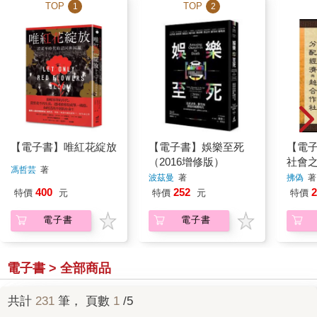
TOP
TOP
1
2
【電子書】唯紅花綻放
【電子書】娛樂至死
【電
（2016增修版）
社會
馮哲芸
著
波茲曼
著
拂偽
著
400
252
2
特價
元
特價
元
特價
電子書
電子書
電子書 > 全部商品
共計
231
筆， 頁數
1
/5