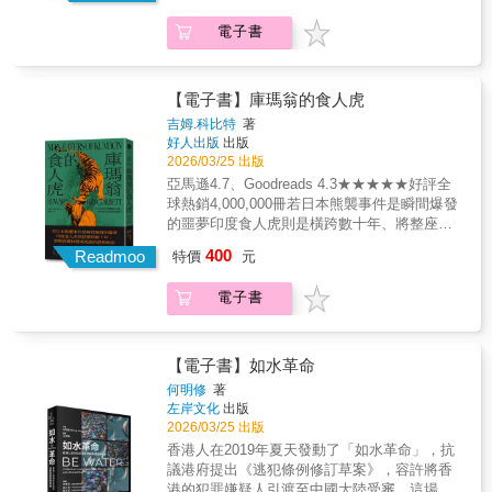
籍。──親子教養與兒童發展專家／蒂娜‧佩恩‧
「精心設計」的結果？ 洗腦的形式，已從奪取
來解救我們。鞭辟入裡、啟迪人心、不容錯
所引起的渴藥動機」。身癮易戒，心癮難除；
現實的觀感，也形塑了我們的心靈狀態！一場
想？」那道隔絕彼此的高牆才會開始崩塌。我
布萊森《不乖的勇氣》一書解答了疫情、抗議
「身體的控制權」，轉向操控「情緒與注意
過！──哈佛大學心理學教授、《幸福的盲區》
電子書
藥效會消退，但大腦始終記得那份被填滿的感
飢荒、一座遭到洪水淹沒的城鎮、一個逍遙法
們誤以為自己是透過窗戶看世界，看見了毫無
活動和總統大選所引發的最迫切的問題之一：
力」， 但遵循的邏輯卻驚人一致：透過製造失
作者／丹尼爾．吉爾伯特《部落》挑戰文化的
覺。我們可能都聽過「拉K一時，尿布一世」、
外的連續殺人狂、一個政府的垮台、一位經濟
雜質的真相；其實，我們是站在哈哈鏡前，只
為什麼人們會做出無視科學、違反公平、損害
據與不確定，利用創傷與壓力，使人陷入混亂
傳統觀念，提供集體變革、為人人帶來更美好
「毒High一時，毒害一生」這類的反毒標語，
學家對於明年經濟情勢的預測……這類外在的
能看見被信念扭曲後的倒影。願意質疑自身思
自身利益的行為？薩博士說明了我們如何習慣
與依賴，更容易被引導、被說服，甚至被改
未來的願景。──《哈芬登郵報》媒體集團創辦
但現今卻時常能耳聞青少年使用喪失煙彈、毒
騷動，可能正是我們獲致內心平靜所需要的東
維，未必會浮現正確答案，卻能幫助我們看見
【電子書】庫瑪翁的食人虎
性地想要順從，如何受到社會制約而去服從，
變。 戰俘營思想改造、CIA審訊技術、以「矯
人、《從容的力量》作者／雅莉安娜．哈芬登
品咖啡包的新聞，不禁讓人思考，恐嚇式的宣
西。如今，地球上幾乎沒有一個角落能夠避免
世界的複雜全貌，減少兩極化狀態。本書充滿
她針對警察暴力、反口罩／反疫苗抗議潮、國
吉姆.科比特
著
正暴力」為名的精神外科手術、統一教營隊、
挑釁而實用的構想，精準又及時的訊息。──史
導教育真的有效嗎？本書以三個生命故事，透
得了新聞不斷轟炸。不論是在清晨從噩夢中驚
社會學的洞見，啟發我們鬆動心中那份確信，
會暴動等事件提供了我們亟需的洞見。但是這
好人出版
出版
Facebook情緒傳染實驗、加密貨幣與占星術、
丹佛大學組織行為學教授、《翻轉人生的關鍵
過成癮的「階段」，以一條縱向的故事線，帶
醒、搭乘飛機航向另一座大陸，還是將子女送
接納每一種看法都有被提出、檢視與討論的空
並非一本針對時事進行學術分析的枯燥著作，
2026/03/25 出版
YouTube的激進化機制&hellip;&hellip; 那些曾
時刻》作者／奇普．希斯沒有部落主義，就沒
領讀者看見，成癮者如何走過第一顆藥之前的
上床之後，都不免發現新聞在一旁等著攫取我
間。【國外好評】「在一個常常讓人感覺失控
而是以引人入勝的方式解釋了為什麼在我們的
亞馬遜4.7、Goodreads 4.3★★★★★好評全
經粗暴而直接的精神控制手段， 如今已變得更
有未來──沒有壞的，也沒有好的。這本書令人
好奇與逃避、初嘗藥效的錯配與驚喜、快樂酬
們的注意。在當今這個時代，能夠達到片刻的
的世界裡，本書就像是握住方向盤的那雙穩定
生活中，違抗是例外，而服從才是常態，同時
球熱銷4,000,000冊若日本熊襲事件是瞬間爆發
精密、更隱蔽、也更「柔性」， 潛伏在我們每
大開眼界，你對於我們為什麼會有這種行為的
賞到抗藥性的下墜、戒斷與復發的擺盪……戴
平靜是多麼了不起的成就，能夠安然入睡或與
之手。這是一本會挑戰你、改變你，並帶來希
也提供了識別和改變我們自身行為的具體策
的噩夢印度食人虎則是橫跨數十年、將整座叢
日滑動的螢幕、點擊的連結，以及與我們對話
想法，將隨之改變。──紐約大學行銷學教授、
老師用清晰的故事線、心理學結合藥物與大腦
朋友毫不分心地交談簡直有如奇蹟。新聞促成
望的書。如果你已經準備好要掙脫確定性陷
略。──「國家教師發展與多元化中心」創辦人
林變成地獄的恐怖統治二十世紀初，地處印度
的AI之中。 我們所認知的「真相」，遠比想像
《蓋洛威教授的人生財富課》作者／史考特．
的科普知識，帶領讀者看懂身癮與心癮，重新
400
了一種印象，讓我們覺得自己彷彿生活在一個
Readmoo
阱，用全新的眼光看待世界，這本書就是最好
特價
元
／凱莉‧安‧洛克奎默薩博士的《不乖的勇氣》是
北部喜馬拉雅山區的偏遠山村長年籠罩在食人
的更脆弱、更值得商榷。 本書帶你看懂當代資
蓋洛威登峰造極的說書人、敏銳細膩的觀察
思考藥物濫用「教育防治」的重要。了解成
史無前例的重要時代裡，充斥著亟需關注的戰
的起點。」 ──芭芭拉．歐克莉（Barbara
一本及時且重要的著作，作者是一位研究並親
虎的陰影下。白天與夜晚不再屬於人類，恐懼
訊環境與說服技術的運作方式， 幫助我們在假
家，麥可．莫里斯寫了好一本傑作。──加州大
癮，才能學習真的說不。
爭、債務、暴動、失蹤兒童、首映後派對、首
Oakley）博士，《大腦喜歡這樣學》（A Mind
電子書
身經歷過書中核心問題的專家：何時應該發
成為村民的日常。生於庫瑪翁山區的吉姆．科
訊息與政治宣傳氾濫的當下， 在社群媒體、AI
學心理學教授、《這一生的幸福計劃》作者／
度公開募股與流氓政權的飛彈攻擊。而我們必
for Numbers）作者「在本書中，伊蘭娜．瑞德
聲，以及如何在家庭、工作和娛樂中賦能他
比特，自幼與叢林為伴。他受村民與政府請
與前所未見的監控資本主義時代，保持清醒與
索妮亞．柳波莫斯基太精采了！麥可．莫里斯
須發揮多麼高度的自制力，才能對四面八方紛
斯通引導讀者反思我們如何及為何這樣思考，
人，讓他們在保持沉默更容易的情況下也能發
託，深入荒野追蹤並擊斃奪走數百人性命的食
判斷力。
顛覆劇本，闡明部落主義在現代生活的衝擊。
至沓來的新聞置之不理，在一天的時間裡靜靜
以便更好地理解自己和他人的價值觀、信念、
聲？不論是對決策者、教育者、家長，或是想
人猛獸，其中包括造成436人喪生的昌帕瓦特食
【電子書】如水革命
──亞利桑那州立大學心理學教授、《影響力》
聆聽雨聲和內心的思緒。當新聞支配了我們的
目標和原則。瑞德斯通並非要求我們擁抱認識
要挺身違抗強權、對抗冷漠與無情的任何人來
人虎。在印度德賴平原的茂密叢林中，老虎曾
作者／羅伯特．席爾迪尼極為實用的指南，告
何明修
著
日常，宛若另類的宗教信仰，我們需要有人幫
論或道德相對主義，或者避免輕易下定論，而
說，《不乖的勇氣》是一本極其重要的書。──
是維持生態平衡的尊貴王者。吉姆．科比特告
訴我們從非正式的俱樂部到民族國家，文化是
左岸文化
出版
助自己因應新聞所造成的影響：包括心中因此
是要避開封閉心智的確定性陷阱，對那些我們
普林斯頓大學社會心理學博士／亞當‧奧特
訴我們，沒有一頭老虎是生而殘暴的。然而，
如何運作，又可能如何改變。──密西根大學文
2026/03/25 出版
出現的羨嫉與恐慌、激動與挫折，以及新聞不
認為值得相信的觀點，抱持一種有信心、卻也
當草率的槍火留下了無法癒合的傷口、當豪豬
化及認知學程創辦人、《思維的疆域》作者／
香港人在2019年夏天發動了「如水革命」，抗
斷向我們灌輸，但有時不免懷疑自己如果不知
容許質疑和修正的態度。瑞德斯通告訴我們，
的尖刺深入掌墊、當人類的擴張擠壓了最後一
理查．尼茲彼❈ ❈ ❈▍知名足球教練希丁克
議港府提出《逃犯條例修訂草案》，容許將香
道，是否會比較好的種種事物。英倫才子艾
清晰和精確極其重要，而這些特質在這本重要
寸棲所——生存的本能迫使這些心胸寬大的森
如何透過「文化管理」帶領南韓國家隊締造奇
港的犯罪嫌疑人引渡至中國大陸受審。這場運
倫．狄波頓用他的生花妙筆與透徹觀察，為我