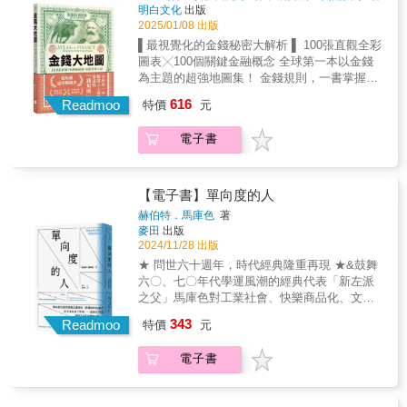
的職涯：幫紐約上東區富豪家庭帶小孩，擔任
充滿派系鬥爭。」——安賈娜‧阿胡賈，
明白文化
出版
的狀況下，對倖存者而言，整個尋求正義的過
富N代幼兒的「私人特助」。每週實領3萬8千元
《Spike: The Virus Versus the People》合著
2025/01/08 出版
程仍是痛苦的，創傷的傷口並不僅限於犯行者
現金，依照不同家庭的工作狀況，年薪上看240
者★「媒體對科學故事和突破的報導方式從未
▌最視覺化的金錢秘密大解析 ▌ 100張直觀全彩
的暴力與剝削所導致的那些，旁觀者──所有參
到480萬台幣。這份薪水看似解決了生活困境，
如此重要和切題……這本書應該列為推薦讀
圖表╳100個關鍵金融概念 全球第一本以金錢
與共謀、寧願不知有虐待發生、或者責備受害
幾年下來，她也對富豪家任性難搞的孩子們產
物。」——吉姆‧艾爾–哈利利，《The Life
為主題的超強地圖集！ 金錢規則，一書掌握！
者的人——他們的作為或不作為，導致的傷口
生了感情──然而，長達12小時的工時讓她幾乎
Scientific》主持人★「疫情一再顯示出準確報
世界大局，一目瞭然！ ★ 亞馬遜冠軍暢銷書！
往往更深得多。+++++如果創傷真的是一種社
616
沒有餘力經營真正的人生，更別提曾經有過的
Readmoo
導科學的重要性……福克斯提供了一些引人入
特價
元
歐元集團主席推薦！ 耶魯大學＋牛津大學＋英
會問題（它確實是），那麼復原就不可能只是
寫作夢……金錢能買到的東西、階級的現實、
勝的故事，描繪了這場持續鬥爭的起伏。」
國社會科學院 黃金三強聯手，200多位專業人
個人私事。在復原過程中，倖存者免不了要直
僱主家的精緻教養，都不斷刺痛著童年充滿陰
——大衛‧斯皮格霍爾特，《The Art of
電子書
士投入， 濃縮超過1萬2千小時的智慧結晶， 大
接面對許多複雜的正義問題：她們敢公開說出
影的史蒂芬妮。她也同時看見，即使是有錢人
Statistics》作者★「一部生動的記述，揭示了
開本，視覺化金錢的實在流向， 揭開人人渴望
她們的故事嗎，要是這麼做了，她們的真相能
家裡高學歷、高成就的媽媽，也和普通家庭的
記者與科學家如何互動。」——戴維‧威利茨，
知道的「錢規則」！ ★ 253個超有趣圖像
夠得到社群承認嗎？傷害能被修復嗎，要是可
媽媽一樣，面對著過多的要求、失衡的親職分
前英國大學與科學部長
╳108張超精緻地圖 一跨頁一概念，隨翻隨
以，修復會需要什麼？倖存者與加害者如何能
【電子書】單向度的人
工。這一切讓她陷入了迷惘──擁有金錢，就等
懂， 超有趣的紙上知識派對，世界局勢「錢顯
夠繼續生活在同一個社群中？向加害者問責是
赫伯特．馬庫色
著
於擁有幸福嗎？她應該繼續待在僱主家，還是
易懂」。 ★ 地理＋貨幣＋金融，概念＋圖表＋
什麼意思？和解是某種值得期待的事情嗎，如
麥田
出版
放棄這份高收入，勇敢為自己的夢想去闖一
數據 從歷史到地理，從資產到市場， 從錢幣到
果是，能夠如何達成？社群要如何提供公共安
2024/11/28 出版
闖？這本書寫出了對頂層社會的貼身窺奇、打
大富翁遊戲，涵蓋5千年金融資料， 列舉4個簡
全並且預防未來的傷害？如果創傷源頭在於一
★ 問世六十週年，時代經典隆重再現 ★&鼓舞
破貧窮複製的激勵過程、對母職和階級的深刻
潔測驗，提高金融識讀能力， 360度打開你觀
種根本的不正義，那麼完整的療癒就必須要求
六〇、七〇年代學運風潮的經典代表「新左派
思考，絕對令人難忘！ ★★★在美國，從某些
看世界的全新視野！ 真正的跨領域國際觀精
來自更大社群的某些正義措施來加以修復。
之父」馬庫色對工業社會、快樂商品化、文化
事情就能看出一個人是富到流油還是窮到吃
華，每次翻頁都讓人超級愉快！ ★★★＿＿歐
《創傷與復原》提出復原過程大致上分為三個
同質最警醒的啟示審定& &萬毓澤（國立中山大
土。在我老家，後院停了數十輛車的家庭絕對
343
元集團主席、諾貝爾經濟學獎得主齊聲讚嘆！
Readmoo
階段：恢復安全感、重建信任關係；回顧與哀
特價
元
學社會學系教授兼主任）&▎當代「美好生活」
是窮到爆，那些車大多是破車，滿懷著希望撿
◎「這本書應該出現在每個人的書架
悼；重新（與自我和社群）連結。《真相與修
的副作用：身處看似多元，實則封閉的政治、
回來，看看還有沒有零件或引擎能重新利用。
上！」──歐元集團主席，帕斯卡爾．多諾霍
復》將提出復原的第四、同時也是最後一個階
電子書
文化、話語領域，發不出力的內在反動與批
但在東漢普頓，車道停滿車的人家一定有錢到
◎「每一頁都令人驚嘆，深富啟發性！」
段，正義。本書分成三個部分。第一部「權
判、逐漸喪失的主體個性&hellip;&hellip;如工業
爆，而有錢指數排行榜的榜首還不是車子，而
──諾貝爾經濟學獎得主，羅伯特．席勒 ★★★
力」，對照暴政與平等兩種不同權力關係的原
品般的，工業社會下的單向度的人。▎馬庫色
是比車子更昂貴的──小孩。在上東區，養三個
＿＿耶魯大學＋牛津大學＋英國社會科學院，
型，並探究世界各地的父權體制霸權，鋪陳出