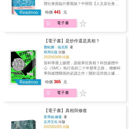
業家變成反疫苗人士，混淆左派與右派的政治
體社會面臨什麼風險？中研院【人文及社會科
更重要的是，始終沒有人成功複製實驗……種
立場；自由民主體制處於荒誕極權的邊緣；甚
學學術性專書獎得主】 吳嘉苓耗時15年、橫跨
種疑點迫使研究所展開調查。儘管小保方不斷
441
至隨著海洋水位上升，現實本身也似乎開始動
Readmoo
特價
元
3國、超過100場深度採訪，寫下第一本全面探
喊冤，卻被發現論文資料處處漏洞，不只數據
搖不定。《分身》結合風趣的回憶錄、驚悚的
討人工生殖議題的專業之作從追求成功懷孕，
充滿捏造的痕跡，實驗筆記也極為草率，甚至
報導以及撥雲見日的分析，試圖打破鏡子並描
電子書
到尋求安穩生產，她們在人工生殖過程獨自承
連本人也無法複製實驗結果。最終被認定造
繪一條走出絕望的路徑。娜歐蜜?克萊恩探問：
擔責任，卻難以掌握身體與胎兒命運……多胞
假，重重打擊了日本科學界的誠信。 本書作者
當我們拋光並完善自己的數位影像時，忽略了
胎懷孕是一場既期待新生命降臨，又得抵抗致
須田桃子當時為《每日新聞》科學線記者，從
什麼？我們能否擺脫分身，克服這種倍增文化
命威脅的旅程。人工協助生殖科技常被當成治
STAP細胞發表之初的歡欣鼓舞，到造假問題逐
【電子書】是炒作還是真相？
的病態？是否能夠建立一種集體關懷的政治，
療不孕的解方，但過程中，用來提高成功率的
漸擴大的風暴，她都一路參與。當官方組織試
費歐娜．福克斯
著
並真正面對歷史罪行？這是一本揭示我們當下
刺激排卵藥物與多胚胎植入，卻大幅增加多胞
圖草草結案，認為研究團隊同意撤回論文，就
商周出版
出版
思考與感受方式的書，同時也是我們時代的智
胎懷孕的可能，讓母嬰面臨健康危機。當各國
沒有必要繼續調查之時，她仍下定決心繼續追
2025/03/08 出版
識冒險故事。★第一屆女性非虛構寫作獎
紛紛限制植入胚胎數目，台灣卻建立全世界最
蹤，訪問當事者以及多位關係人，企圖揭開事
當科學遇上媒體，誰能掌控真相？科技媒體中
（Women's Prize for Non-Fiction）得主★《紐
寬鬆的規範，成為獨特的「多胞胎共和國」。
件背後所潛藏的層層問題。 不當行為的歷史和
心（SMC）執行長的二十年變革之路， 瞭解科
約時報》年度備受關注好書★《時代雜誌》年
是什麼原因造成台灣極高的多胞胎懷孕率？孕
科學的歷史共存是不爭的事實。希望本書能夠
學與媒體關係的必讀之作！關於這些曾占據新
度十大最佳書籍好評推薦方念萱｜國立政治大
產多胞胎隱含哪些有形無形的勞動與風險？每
成為契機，讓大眾思考如何創造出難以發生不
聞版面的醫療與食安事件，例如毒雞蛋、基因
學傳播學院副教授王孝勇｜靜宜大學大眾傳播
365
一位參與療程的母親，又如何做出最「好」的
Readmoo
當行為的環境，以及不當行為發生時該如何處
特價
元
改造食品、輻射食品、新冠疫苗……什麼是事
學系特聘教授╱文化研究學會第十三屆理事長
生育抉擇？吳嘉苓耗時15年、橫跨3國、進行上
理。打造讓科學家──甚或任何人都能保持誠實
實？什麼又是媒體炒作、政治操弄？走過這些
王家軒｜出版文化工作者李佩雯｜世新大學性
百場深度訪談，寫下台灣女性求孕歷程的掙扎
的社會，也許正是當今社會最需要的齊心努力
電子書
熟悉的事件，媒體的報導與科學事實的說明影
別研究所教授、《傳播研究與實踐》主編阿潑
與挑戰。她揭露多胞胎母親的身心與生活負
的目標。
響著大眾的認知。▎炒作之外，尋求科學研究
｜文字工作者葉浩｜國立政治大學政治系教授
擔，她們懷抱哪些希望，承擔哪些風險？更探
的公開透明這是一本挑戰我們對科學與媒體信
瞿宛文｜中央研究院人社中心兼任研究員（依
討台灣人工生殖技術與政策，如何跟社會期
任的作品。當科學真相不再簡單直接，當新聞
姓名筆畫排序）
【電子書】真相與修復
待、國家榮譽、特殊的醫療市場緊密交織。透
標題背後暗藏利益與操作，《是炒作還是真
茱蒂絲‧赫曼
著
過記錄這些真實存在的故事，本書深刻關懷母
相？媒體與科學家關於真相與話語權的角力
左岸文化
出版
親與嬰兒健康，對人工生殖政策提供中肯建
戰》將幫助我們看見科學界與新聞媒體之間的
2025/02/05 出版
言，並帶領你我認識： 全球試管嬰兒發展技