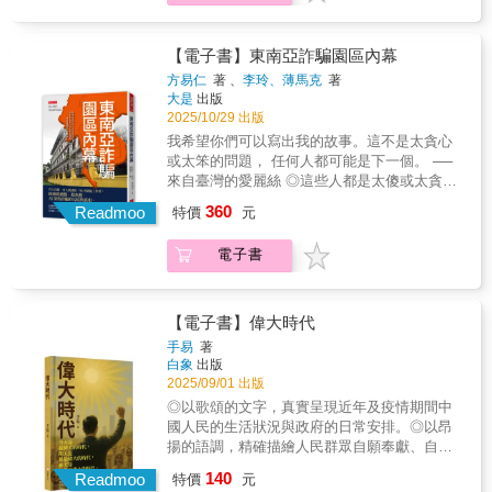
性暴力，他們同時承受來自施暴父親的長年肢
想？（1）怪物其實是推動演化的動力？混血雜
誤假設時，你沒有糾正，以免尷尬？你覺得自
究顯示，8%的人認為自己的工作毫無意義，另
體虐待、口語暴力、人格詆毀、情感操控，和
種才是最強的？（2）AI可以「為你寫詩、為你
己的經驗沒啥價值，因為跟別人的都不一樣？
外17%的人懷疑工作是否對社會有貢獻。甚至
母親對這些暴力的漠視、否認，以及在情感上
靜止，為你做不可能的事？」（3）為何非白人
你曾經為自己說的話道歉，但只是為了平息爭
有人感嘆：這一代有很多聰明腦袋正忙著思考
【電子書】東南亞詐騙園區內幕
的實質拋棄。亂倫暴力發生在什麼樣的家庭？
女性運動員更容易被檢舉「睪固酮過高」？
執，其實你沒有錯？作者也去過那黑暗深淵，
如何讓大眾點擊廣告。然而，一名不走傳統老
方易仁
著 、
李玲、薄馬克
著
自幼承受性侵、肢體暴力、心理操縱等多重形
（4）說某個人根本就是「○○猴子」，案情並不
對各種防衛機制瞭若指掌，輕柔地飄浮在痛處
路的法學院畢業生，就足以催生《清潔空氣法
大是
出版
態暴力的孩子，究竟是怎麼長大的？在暴力滿
單純？（5）全世界第一個被授與某國榮譽公民
上隔空點穴。但這本書並非指出「怎麼做最正
案》、《淨水法案》、《交通安全法》等25項
2025/10/29 出版
布的成長過程中，受創主體如何經驗到「家
身分的機器人，擁有權利比真人還多？【製造
確」，而是出發探索你究竟是怎樣的人，以便
法案，也讓公益律師成為一種新選擇；而全世
我希望你們可以寫出我的故事。這不是太貪心
庭」和「家人」，如何從中形構對於這兩個詞
怪物】是一趟「人類VS怪物」的生動探索之旅
活出自我。――作家／盧郁佳（摘錄自書中導
界最大且績效最好的瘧疾防治基金會，始於一
或太笨的問題， 任何人都可能是下一個。 ──
彙的理解？又如何以此經驗和理解為鏡，折射
透過「怪物學理論」、「造怪史」、「研究方
讀）❈ ❈ ❈【各界名家一致盛讚】【作家】
個人按錯電視遙控器與打了20通電話。兩者的
來自臺灣的愛麗絲 ◎這些人都是太傻或太貪？
出自己的樣貌？除了目前臨床專業工作者業已
法論」、「當代案例分析I、II」、「PBL引
盧郁佳 專文導讀【《執行長日記》作者】史
受益人數皆高達數億。 本書是一部大膽而鼓舞
詐騙集團狩獵的管道多達7種，誰都可能「被錄
熟知的心理創傷症狀，「家」的原型想像與其
360
導」、「影視文本欣賞與分析」……作者用最
蒂文．巴列特【《午夜圖書館》作者】麥特．
Readmoo
人心的行動宣言，邀請我們發揮天賦、化抱負
特價
元
用」。 ◎詐騙組織也講人事制度：頂端是「狗
中性別權力的關係預設，如何影響受害者「症
活靈活現的歷史事件與各式經典案例，解開
海格【《全人療癒》作者】妮可．勒佩拉
為行動。雄心抱負不是一種個人特質或屬性，
莊」，中層主管、訓練組長各有專長。 ◎假檢
狀」的形構？本書從亂倫暴力受害者主體經驗
「人類為何要製造怪物」之謎，研析歷史上壓
【《為何我這麼努力，幸福卻那麼遠？》作
而更像是一種心態，具有傳染性──人人都可能
電子書
警已過時，動物系詐騙（殺豬盤、殺魚盤）、
的臨床田野出發，以精神分析理論和療癒實踐
迫與權力運作機制！（敬請參考目次）【同名
者】莫．加多【《我們最幸運》作者】勞拉．
為之感染。
「AI深偽詐騙」才是主流。 2023年，全球至少
視角，深入描繪和剖析亂倫性侵主體創傷的外
推薦】——如有雷同．那就雷同非人物種
麥考文【《今晨醒來》作者、演員】麥克．英
有12萬人在緬甸、10萬人在柬埔寨，從事網路
在真實與心理真實，檢視交織在此特殊暴力形
Inhuman（台灣獨立樂團）怪奇事物所所長
普雷歐里【《像女人一樣戒酒》作者】霍莉．
詐騙。 有些人的確因想賺大錢而自願入場，但
式下複雜的關係倫理議題，並試圖探討主流創
【電子書】偉大時代
【跨界推薦】——紛湧而來！李梅君｜中央研
惠特克【YouTube《雪力的心理學筆記》頻道
多數人都是被誘拐進入。 本書匯集3位作者多
傷理論認識框架的限制、當代精神分析實踐，
手易
著
究院民族學研究所助研究員林明澤｜成功大學
主持人】雪力（夏瑄澧）【閱讀人社群主編】
年來在東南亞（以柬埔寨為主）的實地調查，
以及在研究與療癒現場，如何使主體發話成為
白象
出版
外國語文學系教授洪 靖｜中正大學紫荊不分
鄭俊德【「TFT為台灣而教」創辦人】劉安婷
並訪談來自12國、共96名曾在園區工作者（包
可能。+++++「我認為當代心理創傷理論，不
2025/09/01 出版
系助理教授、荷蘭技術哲學博士洪廣冀｜臺灣
【鉑澈行銷顧問策略長】劉奕酉超越對立 ●中
含臺灣）： 為了還債，被仲介騙入KK園區的中
應止步於將外顯症狀類型化的心理病理學研
◎以歌頌的文字，真實呈現近年及疫情期間中
大學地理環境資源學系副教授馬立軒｜「中華
文推薦人依姓名筆畫序排列
科院博士、 誤信直播平臺廣告，被暴力逼迫做
究，而須回到個別創傷主體的生命歷程，考量
國人民的生活狀況與政府的日常安排。◎以昂
科幻學會」理事長郭怡汝｜不務正業的博物館
詐騙的17歲工地少年， 幫人到泰國代購佛具，
每一個創傷主體的內、外在真實，在特殊關係
揚的語調，精確描繪人民群眾自願奉獻、自願
吧．粉專版主曹家榮｜世新大學社會心理學系
卻被送到緬甸賣淫和行騙的女子
網絡內形成的交互動力，才有能力識別，承受
犧牲、自願封控、自願感恩、自願自願的壯麗
副教授黃涵榆｜臺灣師範大學英語系教授楊谷
140
&hellip;&hellip;。 看完這些遭遇，你還是自認
Readmoo
人為暴力創傷的受苦主體，如何藉由『瘋狂』
特價
元
景象。◎根據官方的真實數據、政府的權威宣
洋｜陽明交通大學電機系教授兼博雅書苑長廖