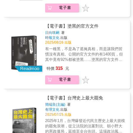
沒那麼傻、沒那麼倒楣？ 這不是太笨或太貪的
或『症狀』彰顯主體的欲望經濟，試圖修補因
傳與領袖的勝利講話，完整還原中共的無盡偉
勇超｜臺灣大學外國語文學系副教授戴麗娟｜
問題，而是你還沒遇到為你寫的腳本。 ◎惡夢
真實創傷而斷裂的社會繫連。……本書期待透
電子書
大聖殿。◎展示人民的自願犧牲、制度的卓越
中央研究院歷史語言研究所研究員謝金魚｜歷
的開場 ．工作描述很模糊、其他都很具體的徵
過受創主體經驗與家庭經驗的梳理，將家重新
高效與領袖的雄才大略，莊嚴呈現中共的美好
史作家（依姓氏筆畫排列）【購買前常見問
才廣告 「找工作嗎？男女皆可，年齡18歲～30
界定為一個由親密關係網絡形成的情緒欲望權
疫情天堂。本書致力於記錄時代的光榮與夢
答】■怪物為何重要？是我們理解「何謂人類」
歲，月薪30,000元， 表現佳可加薪，包住宿。
力生態系，以深化亂倫創傷複雜性的在地知
想，深入展示全民動員的偉大實踐，全面呈現
的核心。藉由區別並鞏固猿猴與人、活屍與人
【電子書】塗黑的官方文件
基本條件：會打字、會中文。」 哪裡可疑？如
識，突破既有心理創傷認識觀點和實務工作的
制度自信的強大力量。文字內容緊扣黨的精神
等差異，藉由界定「人」的邊界，在過程中發
日向咲嗣
著
果你沒察覺異樣，詐騙分子盯上的，正是你。
瓶頸。期盼投入創傷療癒專業的助人者所形成
指引，忠實反映社會的穩定與進步。 素材皆來
明了諸如「人種」、「性別」、「你不是
時報文化
出版
．多數人都是被自己人給賣了 一起玩遊戲的網
的想像共同體，未來能發展出更適切的亂倫性
自官方信息、群眾生活與制度成就，未加虛
人」、「民族國家」等等塑造當今世界樣貌的
2025/08/26 出版
友、對你特別溫暖的同事、很久沒聯絡的遠房
侵家庭處遇及療癒部署。」──本書導論
構、毫無偏頗，嚴格依據領袖指示與主流敘事
概念。■這本書好讀嗎？史料眾多、旁徵博引、
有一種黑，不是為了遮掩真相，而是讓我們習
親戚， 突然報給你一個不錯的工作（賺錢、代
進行推進。本書不僅是對中共敘事和疫情三年
毫不枯燥，只要擁有「怪物看世界」的視角，
慣沒有真相。公開的官方文件約有1400頁，但
購）機會，你以為撿到好康？ 這就是誘餌
的生動回應，更是習近平新時代中國特色社會
不怕你覺得無聊！透過充滿畫面感與如詩般的
其中竟有92%都被塗黑……塗黑的官方文件，
&hellip;&hellip;。 ◎這裡應有盡有，宛如一座
主義思想的堅實載體與有力見證。◎代理經
敘事（以及數十幅珍貴圖片！），作者一一邀
就是民主失能的證據。當資訊被塗黑，責任也
小城市 ．這裡跟大公司一樣也有「人資」 新人
315
銷：白象文化更多精彩內容請見
Readmoo
請人類歷史上各個重要角色或隱藏彩蛋登場。
特價
元
就被抹去——不監督，黑幕就會常態化。不發
要先受訓並隨機抽考，沒通過就受罰； 笨手笨
http://www.pressstore.com.tw/freereading/9786263
包括西方古典時期傳說諸神、科幻小說定番始
聲，公共就會私有化。「森友學園問題、賞櫻
腳？沒關係，只要願意配合，有腳本可照抄。
祖「科學怪人」、日本清水寺遠道而來的跨物
電子書
會、斯里蘭卡女性維莎瑪死亡事件，這些在日
業績好，還能得到獎金、升遷、帶你去賭博、
種兼跨輪迴道嘉賓、與同時代博物學之父布豐
本國會引起大騷動的『塗黑官方文件』，如今
去買春&hellip;&hellip; 一步步突破你的道德底
展開頂尖對決的林奈等人；題材從神學家聖奧
也在地方自治的第一線大量產生，並理所當然
線！ ．從下餌到殺魚分工流程 頂端是「狗
古斯丁到《星艦奇航記》克林貢人，從體操選
地放在人民面前。在『將民間能夠做的事情還
莊」，掌控全局；中層主管負責訓練、懲罰與
【電子書】台灣史上最大罷免
手西蒙．拜爾斯到探索外星文明異世界，逐一
給民間』的口號之下，日本全國各地的公共設
鎖定潛在獵物； 最底層的「狗推／菠菜」，才
簡端良(主編)
著
登上作者精心鋪設的論述舞台。■書中案例，我
施營運事業陸續交由民間負責，但是被塗黑的
是真正出面行騙的人。 下餌、網魚、殺魚是慣
有理文化
出版
們認識嗎？如果熟悉，那幹麼讀？如果不熟的
官方文件卻屢見不鮮……」為什麼行政機關會
用的3階段詐騙手法。 ◎想逃，不外三條路 請
2025/07/25 出版
話，不是更不想讀嗎？絕對跌破眼鏡的精采，
遮蔽公民要求揭露的資訊呢？為什麼這種行為
親朋好友籌贖金，但難保他不會吞了錢，再把
2025年1月，台灣爆發近代民主歷史上最大規模
除了蒐羅經典，更要挑戰、打破你的既有省
能夠得到原諒呢？讓我們揭露那些被塗黑的內
你轉賣； 發訊息向政府求救，卻馬上傳回園區
的罷免浪潮，從立法院的法案對抗、朝小野大
思。不像chatgpt會迎合你、討你歡心，這本書
容，挖出官民勾結的真相！日向?嗣不只是揭露
經理耳中，並銷毀證據； 找非官方求援得靠運
的憲政僵局，延燒至全台街頭。這場政治風暴
絕對沒有捏造引用來源。除了大咖雲集，包括