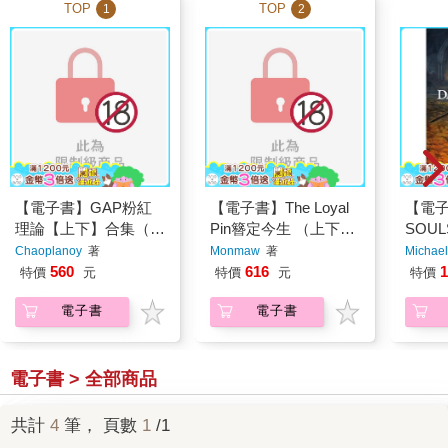
TOP
TOP
1
2
【電子書】GAP粉紅
【電子書】The Loyal
【電子
理論【上下】合集（限
Pin簪定今生 （上下不
SOU
制級）
分售〉〈限制級〉
Chaoplanoy
著
Monmaw
著
Michael
560
616
1
特價
元
特價
元
特價
電子書
電子書
電子書 > 全部商品
共計
4
筆， 頁數
1
/1