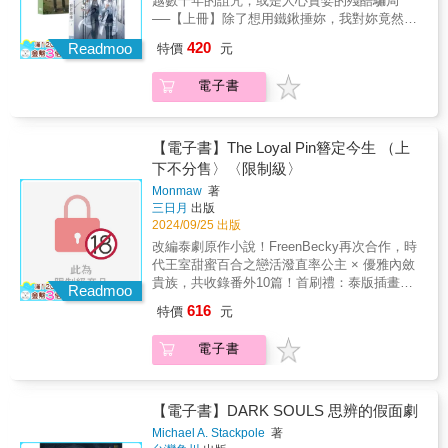
越數千年的詛咒，或是人心貪婪的殘酷騙局
個人滿頭問號又提心吊膽。 & 隨著之後一步步
──【上冊】除了想用鐵鍬捶妳，我對妳竟然還
的相處與了解對方， Mon對Saam的憧憬開始
有別的渴望。傲慢田野權威 × 沉穩理論天才！
420
逐漸轉變成愛慕， 但這份感情，真的能夠毫無
Readmoo
特價
元
「不用怕，Baibua，我不會讓妳有事的。若有
顧忌地發展下去嗎？ & 下冊｜ 「我想靠近她。
人要對妳動手，那人只能是我。」原訂前往巴
無時無刻不想觸碰她。」 & Saam終於坦率地
電子書
黎的包機意外墜毀，十六人座的機身化作稻田
向Mon承認自己的心意， 在兜了無數圈子之後
中支離破碎的殘骸。卻在焦黑的廢墟中，發現
與周圍啦啦隊們的助陣之下， 兩人又像之前一
了一顆不該存在的「神祕頭顱」。那是一顆帶
樣過著半同居的交往生活。 & 對沒有經驗的她
有灼痕、皮膚乾枯，呈現古代製作技術的木乃
【電子書】The Loyal Pin簪定今生 （上
們來說， 邁進新階段的這份感情，仍舊充滿著
伊。詭異的是，這顆頭顱的死亡時間卻不足七
下不分售〉〈限制級〉
未知與摸索。 雖然想要更進一步，卻不知道怎
十五年。體質人類學家Busaya臨危受命前往現
麼開始， 查網路、看影片、藉由酒的力量
Monmaw
著
場辨識罹難者身分，卻與昔日反目成仇的天才
三日月
出版
&hellip;&hellip;？ 但無論有多麼笨拙，只要兩
同窗Phinya狹路相逢。一位是踏遍全球墓園的
2024/09/25 出版
人一起就充滿甜蜜。 & 只是Saam的婚約及顯
實戰派，一位是坐鎮實驗室的理論家。原本冷
赫的家世仍是高聳的難關， 兩人尚未成熟的感
改編泰劇原作小說！FreenBecky再次合作，時
嘲熱諷的唇槍舌戰，卻在一次深夜的槍火襲擊
情，在現實的考驗之下又會有什麼結果
代王室甜蜜百合之戀活潑直率公主 × 優雅內斂
後徹底走偏。「我想試試看。反正，我們都不
&hellip;&hellip; &
貴族，共收錄番外10篇！首刷禮：泰版插畫明
會比現在更喜歡或更討厭彼此了。」【下冊】
Readmoo
信片4張從今以後……這根髮簪屬於我了。但
殘骸中的現代木乃伊，掩藏著最瘋狂的醜聞。
616
特價
元
我，只屬於妳。【上冊】自由奔放、不拘泥禮
是不朽的永恆，還是私慾薰心的完美謀殺──這
節的Anilaphat公主，循規蹈矩、內斂優雅的
個世界最諷刺的就是……人死了，反而比活著
電子書
Pilantita小姐，即使從小互相珍惜、愛慕，卻始
更值錢。傲慢田野權威 × 沉穩理論天才！一場
終未曾揭開籠罩在她們之間的那層模糊薄紗。
偏離航道的空難，在支離破碎的罹難者遺骸
然而，隨著Anil公主出國留學，兩人之間被迫分
中，藏著一顆被細心處理過的「人造木乃伊」
離。即使見不到面，感情卻越是濃烈。多年
【電子書】DARK SOULS 思辨的假面劇
頭骨。隨著調查深入，第二具完整的木乃伊在
後，公主為了參加兄長婚禮而驚喜歸國，Pin小
祕密倉庫中現蹤，特殊的化學樹脂與處理痕
Michael A. Stackpole
著
姐卻在見到已成長得美麗耀眼的公主時感到不