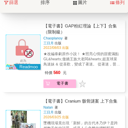
篩選
排序
圖片
條列
【電子書】GAP粉紅理論【上下】合集
（限制級）
Chaoplanoy
著
三日月
出版
2022/08/03 出版
★改編泰劇原作小說！ ★照亮心情的甜蜜滿點
GL&hearts;傲嬌王族大老闆&hearts;超直球菜
鳥迷妹 & 從喜歡，變成了著迷。 從著迷，晉升
Readmoo
成了愛。 上冊｜ 「如果妳的世界是藍色
560
特價
元
的，我會讓它變成粉紅。」 & 菜鳥新人Mon第
一天進入新的職場，心裡滿懷期待與緊張， 因
電子書
為這裡正是，她從小四就憧憬的Saam所在的公
司！ 雖然同事們都認為出身顯赫的Saam冷酷
刻薄， 但還是絲毫沒降低她的迷妹心。 在她心
裡，Saam依舊是以前那位溫暖又充滿笑容的
【電子書】Cranium 骸骨謎案 上下合集
人。 一次Mon偶然撞見Saam身體不舒服
Nalan
著
後，兩人的關係開始起了變化。 警戒心重的
三日月
出版
Saam先是警告Mon不要藉這機會跟自己套交
2026/03/25 出版
情， 隔天卻又提著滿手的甜點飲料擺滿Mon的
墜機現場竟出現「新鮮」的古代木乃伊？是跨
桌上，意圖示好。 充滿矛盾的行為，讓Mon整