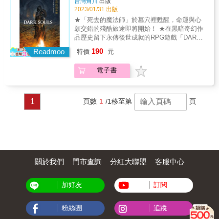
台灣角川
出版
跡，揭示了兇手熟知每一吋人體構造，以及對
知所措。而Anil公主日益直接的求愛，更讓一向
2023/01/31 出版
「永恆」的執著。原以為只是跨國黑市的非法
內斂的Pin的內心掀起波瀾……「對我來說，比
交易，卻隱藏著一段因欲望與封口費而起的連
★「死去的魔法師」於墓穴裡甦醒，命運與心
起思念……我更想擁有妳。」【下冊】Anil公主
環謀殺。兩位天才人類學家在真相大白之際，
願交錯的殘酷旅途即將開始！ ★在黑暗奇幻作
與Pin小姐終於正式面對自己的心意，戀愛的甜
也完成了屬於生命中最重要的身分辨識──她們
品歷史留下永傳後世成就的RPG遊戲「DARK
美與對彼此的愛慕讓兩人的世界大大改變。然
是彼此生命裡最不可替代的唯一。「從今天
SOULS」──復活！ ★全世界累積銷售2700萬
190
而，隨著歲月流轉，宮廷裡的繁文縟節，家人
Readmoo
特價
元
起，如果妳想拿鐵鍬砸我，我保證絕對不會
套，造成熱潮的不朽名作，以完全原創小說回
們的關懷與干涉，讓兩人的關係逐漸蒙上陰
躲。我會乖乖站著讓妳捶、讓妳打，直到妳滿
歸！ 【內容介紹】 這世界已不再是我熟悉的樣
影。純粹的愛意與外界的紛擾激烈衝突，一切
電子書
意為止。」
子── 被封印的魔法師覺醒！ 理應死亡的男子
彷彿失去了控制……「如果我的人生沒有妳的
於地下墓穴中甦醒。 他幾乎喪失了所有的記
出現……我就會像是失去了一切……」
憶，包括自己的名字。 埋葬他的人們預期他會
復活而封印墓穴， 卻因盜墓者入侵而解開了封
1
頁數
1
/1
移至第
頁
印。 於暗夜中，倒在地上的盜墓者屍體突然襲
擊他， 男子無意識地從左手放出銀色光線，葬
送了盜墓者。 而男子體內的某個東西因此被點
燃── 他想起自己對魔法以及天文學的知識相當
熟悉。 離開墓穴，放眼望去是一片夜晚的沙
漠。 天上的繁星顯示男子死後已過了很長一段
時間。 男子將刻在墓碑上的名字「法拉諾斯」
關於我們
門市查詢
分紅大聯盟
客服中心
當成自己的名字，並往籠罩著不祥預感的沙丘
踏出自己壯大旅途的第一步── &copy;2022
加好友
訂閱
KADOKAWA CORPORATION Dark
Souls&trade; &copy;Bandai Namco
Entertainment Inc. / &copy;FromSoftware,
粉絲團
追蹤
Inc. Illustration: Jun Suemi