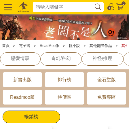
0
首頁
＞
電子書
＞
ReadMoo版
＞
輕小說
＞
其他翻譯作品
＞
其他
戀愛情事
奇幻/科幻
神怪/推理
新書出版
排行榜
金石堂版
Readmoo版
特價區
免費專區
暢銷榜