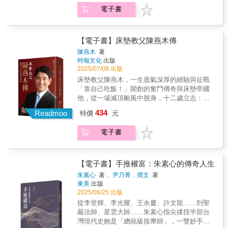
黃埔軍校」之美譽。他，是平凡人，也是領航
（Michelle T. King）即是在重讀父母收藏的傅
電子書
者，那位捲起袖子、實實在在做事的董事長、
培梅食譜時，察覺到其中蘊含豐富的文化與時
會長、理事長。一個你熟悉的台灣囝仔，一個
代記憶，從而展開深入追索。《切、炒、觀、
你未曾想過的產業革命者。他最懂你想要改
學》融合個人故事與歷史視野，以傅培梅生平
變，想要躍升的那顆心－－因為他也曾從零開
【電子書】床墊教父陳燕木傳
為鏡，折射出戰後臺灣社會的多重變遷──從家
始。在颱風肆虐的宜蘭，一個十二歲的少年目
庭結構的轉型、女性角色的重塑，到廚房科技
陳燕木
著
睹家園被洪水吞噬，父親無助地問：「老天不
時報文化
出版
的革新（如電鍋、瓦斯爐、冰箱等）。傅的料
給我們飯吃，怎麼辦？」少年握緊拳頭，立下
2025/07/08 出版
理風格與時俱進，重視快速簡便，後期更積極
誓言：「不靠天吃飯，不靠地吃飯，不靠人吃
與食品公司合作，推出調理包和泡麵，統一
床墊教父陳燕木，一生底氣深厚的經驗與征戰
飯，靠自己吃飯！」這位少年，正是日後成為
「滿漢大餐」系列迄今仍廣受歡迎。書中也深
「靠自己吃飯！」開創的奮鬥傳奇與床墊帝國
床墊業巨擘的陳燕木。從台灣鄉間清貧之家，
入探討傅培梅在冷戰時期扮演的角色。她的事
他，從一場滅頂颱風中脫身，十二歲立志：此
到全球床墊產業的重要推手，陳燕木的人生充
業高峰，正值中華民國與中華人民共和國爭奪
生不靠天吃飯，只靠自己吃飯。他，被馬英九
434
滿激勵人心的轉折。他曾是技工學徒，夜間在
Readmoo
特價
元
正統地位之際。她以整理、推廣中華料理為職
總統親頒「床墊教父」之名，創造兩岸「床墊
補校苦讀，在鐵路局技工養成所與高中學業間
志，加上親切專業的形象深得人心，十分契合
黃埔軍校」之美譽。他，是平凡人，也是領航
掙扎，最終考入輔仁大學，知識能改變命運，
電子書
政府對外宣傳的需求，因此成為文化外交的最
者，那位捲起袖子、實實在在做事的董事長、
證明了英雄不問出身低，正式展開新的人生篇
佳人選，食譜甚至登上《紐約時報》，形塑了
會長、理事長。一個你熟悉的台灣囝仔，一個
章。1980年代，當台灣製造業蓬勃發展，他憑
當時世界對中華飲食的認識。在敘事手法上，
你未曾想過的產業革命者。他最懂你想要改
藉卓越的商業嗅覺，毅然投身家具產業，前去
作者巧妙穿插「廚房對話」單元，將鏡頭拉回
變，想要躍升的那顆心－－因為他也曾從零開
【電子書】手推權富：朱素心的傳奇人生
中國大陸開創打拼。他一手造就的運時通集
普通人家。她訪談不同出身背景與生活型態的
始。在颱風肆虐的宜蘭，一個十二歲的少年目
朱素心
著 、
尹乃菁．撰文
著
團，成為中國最大的台商床墊集團，為中國家
海外華人女性，她們的聲音不僅為傅培梅的影
睹家園被洪水吞噬，父親無助地問：「老天不
東美
出版
具業培育無數人才，被譽為「床墊界的黃埔軍
響力提供鮮活見證，也生動呈現家庭廚房如何
給我們飯吃，怎麼辦？」少年握緊拳頭，立下
2025/06/25 出版
校」。在他的帶領下，運時通集團的營收從18
成為身分認同、性別實踐和文化延續的重要場
誓言：「不靠天吃飯，不靠地吃飯，不靠人吃
從李登輝、李光耀、王永慶、許文龍……到聖
億台幣一路攀升至40億，並持續向50億邁進。
域。這些看似平凡的烹飪經驗，為宏大的歷史
飯，靠自己吃飯！」這位少年，正是日後成為
嚴法師、星雲大師……朱素心指尖揉捏半部台
更令人驚嘆的是，他在68歲時遠渡重洋赴美攻
敘事注入了溫度與紋理。
床墊業巨擘的陳燕木。從台灣鄉間清貧之家，
灣現代史她是「總統級按摩師」，一雙妙手推
讀博士，五年內修完應修學分，繳出亮眼的博
到全球床墊產業的重要推手，陳燕木的人生充