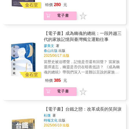
拿遍政、商、宗教界要人。一個來自高雄純樸
士論文，正是學習永無止境的典範。翻開本
280
滿激勵人心的轉折。他曾是技工學徒，夜間在
金石堂
特價
元
鄉間的小女孩，如何能成為「沒拿到醫師執照
書，見證陳燕木如何以不屈不撓的精神，從黑
補校苦讀，在鐵路局技工養成所與高中學業間
的御醫」，連新加坡總理李光耀、經營之神王
手少年蛻變為打造百億運時通跨國集團的傳奇
掙扎，最終考入輔仁大學，知識能改變命運，
電子書
永慶，都想從李登輝手中搶人？李登輝說，她
人物。這不只是拼搏成敗的個人故事，更是台
證明了英雄不問出身低，正式展開新的人生篇
是比日本阿信還苦命的台灣女兒。一場工安事
灣中小企業精神的最佳縮影！【專文推薦】司
章。1980年代，當台灣製造業蓬勃發展，他憑
故奪走疼愛她的阿爸，小學畢業就毅然隻身上
徒達賢 政治大學名譽及講座教授高孔廉 海峽兩
藉卓越的商業嗅覺，毅然投身家具產業，前去
台北，賺錢養活高雄的母親與弟弟們。阿公從
岸經貿文化交流協會榮譽會長許勝雄 中華民國
【電子書】成為幽魂的總統：一段跨越三
中國大陸開創打拼。他一手造就的運時通集
小就叮囑她：不要跟別人說，你天生就看得到
全國工業總會榮譽理事長
代的家族記憶與臺灣獨立運動往事
團，成為中國最大的台商床墊集團，為中國家
人的五臟六腑；證嚴法師說：你不是讀冊一本
具業培育無數人才，被譽為「床墊界的黃埔軍
廖美文
著
一本，你要讀的是「人體一本」。遠赴日本跟
春山出版
出版
校」。在他的帶領下，運時通集團的營收從18
隨按摩界傳奇人物修習人體透視解剖，朱素心
2025/06/17 出版
億台幣一路攀升至40億，並持續向50億邁進。
結合她自己的推拿手法與經絡學問，利用自己
更令人驚嘆的是，他在68歲時遠渡重洋赴美攻
當歷史被迫噤聲，記憶是否還有回聲？ 當家族
與生俱來的天賦為身邊的人按摩、緩解身體不
讀博士，五年內修完應修學分，繳出亮眼的博
選擇遺忘，幽靈是否仍在暗夜低語？ 《成為幽
適。就這樣靠著口耳相傳，她以一介平民的身
士論文，正是學習永無止境的典範。翻開本
魂的總統》帶我們深入一道難以言說的家族創
分，成為唯一能自由出入總統官邸，為李登輝
金石堂
書，見證陳燕木如何以不屈不撓的精神，從黑
傷。 *** 一本書、一疊父親手寫的旅行日誌，是
按摩、分憂解勞的按摩師；她搭乘總統專機跟
385
特價
元
手少年蛻變為打造百億運時通跨國集團的傳奇
廖美文（Kim Liao）踏上尋根之旅的起點，也
隨總統出訪、在日本照顧手術後的卸任元首李
人物。這不只是拼搏成敗的個人故事，更是台
是她僅有的線索。 她在美國出生長大，對祖父
登輝；她默默看著政要們的宦海起伏，不介
電子書
灣中小企業精神的最佳縮影！【專文推薦】司
廖文毅幾乎一無所知。祖母絕口不提，父親也
入、不攀緣，「口風很緊」。「他是他、我是
徒達賢 政治大學名譽及講座教授高孔廉 海峽兩
避而不談。直到某天，她在一本美國外交官的
我，我不做官、我先生不做生意，我又不是他
岸經貿文化交流協會榮譽會長許勝雄 中華民國
著作中看到祖父的名字，才驚覺這位家族中的
請的，為什麼要怕他？」快人快語，但又心懷
全國工業總會榮譽理事長
神祕人物，竟是一九五?年代臺灣獨立運動的領
【電子書】台鐵之戀：改革成長的笑與淚
悲憫——「我想在書裡介紹一些給老人家保養
袖，曾於東京成立「臺灣共和國臨時政府」，
的動作，不然他們都不知道怎麼辦；這些動作
杜微
著
並被推舉為流亡政府總統。 然而在主流歷史敘
時報文化
出版
很簡單的。」這就是按過了半個中華民國，客
述中，廖文毅鮮少被提及。他不僅從公共記憶
2025/06/10 出版
人雖然很複雜，但她本人很簡單的朱素心。