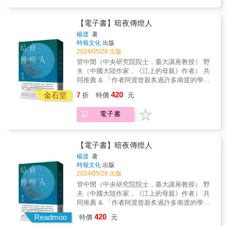
還是可以企及的」。歷經各種劫難與貴人，加
術及文化的交流，提供一個不一樣的視角。
上自我的積極振奮，終由深淵走向光明，自普
林斯頓大學到耶魯大學，化育春風，桃李天
【電子書】暗夜傳燈人
下。《奔赴：半個多世紀在美國》是孫康宜的
楊渡
著
回憶錄，記錄了其半生歷程，除如何面對人生
時報文化
出版
困境，奮發前進，也留下學術研究、人際社
2024/05/28 出版
交、家世考掘、日常生活等完整面向，以及與
管中閔（中央研究院院士，臺大講座教授） 野
諸多學界、文壇的人物交往，諸如費正清、高
夫（中國大陸作家，《江上的母親》作者） 共
友工、傅漢思、余英時、施蟄存、葉嘉瑩、張
同推薦 & 「作者阿渡曾親炙過許多南渡的學者
充和、白先勇、蘇珊．桑塔格、露伊絲．葛綠
文人前輩，更與臺灣眾多文化人傾心相交，加
420
珂……等，皆為雪泥一痕時代鴻爪。雖題為
金石堂
7
折
特價
元
上他自己長期研究臺灣史所培養出來的史識，
「半個多世紀」，然而書中所聯繫的上下時間
因此能將眾多人物經歷扣緊歷史脈絡。這使得
可達五代以上，允為一窺近現代的中西環境、
電子書
本書成為南渡歷史的別傳，立體而豐富。」-管
政治演進、歴史脈絡的重要史料，並為中西學
中閔 & 「最黑暗的地方，也是最好『傳燈』的
術及文化的交流，提供一個不一樣的視角。
所在」。 & 1949年，一百三十幾萬人因中國戰
亂渡海來臺，當中有許多知識份子、文學人、
【電子書】暗夜傳燈人
藝術家，當時的臺灣社會，無計安置這些南渡
楊渡
著
衣冠，這些優秀讀書人藝術家只好下鄉求職，
時報文化
出版
在各級學校講課謀生，就算最不濟的，也會擺
2024/05/28 出版
一個書攤，租書賣書養家。這些來臺的學者文
管中閔（中央研究院院士，臺大講座教授） 野
人為臺灣本就多元的文化，帶來了更多或濃妝
夫（中國大陸作家，《江上的母親》作者） 共
或淡抹的色彩。這些在大時代裡漂泊的生命，
同推薦 & 「作者阿渡曾親炙過許多南渡的學者
在不同的場域裡，撒落一批又一批的種子，為
文人前輩，更與臺灣眾多文化人傾心相交，加
420
文化的持續、深耕付出，成為戰後百廢待舉年
Readmoo
特價
元
上他自己長期研究臺灣史所培養出來的史識，
代的文化傳燈人。 & 也是在這樣一個動盪不安