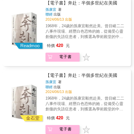
廚藝勇闖天涯，征服世界的胃；曾荒廢課業的
【電子書】奔赴：半個多世紀在美國
他，在國三技藝班首嘗學習的意義與熱情，如
孫康宜
著
今成為致力翻轉技職教育的師鐸獎得主。這是
聯經
出版
職人們以技藝開創人生的故事，他們也都曾是
2024/06/13 出版
在技能界最高殿堂奪牌的台灣之光。台灣好手
1968年，24歲的孫康宜毅然赴美。曾目睹二二
2022年在有「技職奧運」之稱的國際技能競賽
八事件現場、經歷白色恐怖的她，從備受心靈
創下全球第三的紀錄，2023年再奪亞洲技能競
創傷的失語症患者，到獲選為學術殿堂的中研
賽總冠軍，展現出台灣傲人的技職實力。本書
院院士，生命中充滿了跌宕起伏的故事。縱然
420
兼顧歷史縱深與廣度，囊括多樣化職類，報導
Readmoo
特價
元
總有遭逢困厄的時候，孫康宜仍勇敢前行，
老中青三代國手堅毅的奮鬥歷程，記錄備賽的
「即使當前看不見將來的前景，但因為所到之
汗水、淚水與超人的意志力，以及他們用專業
電子書
處皆可取，讓我們更加相信我們心中的願望也
和熱血走出的職人之路！
還是可以企及的」。歷經各種劫難與貴人，加
上自我的積極振奮，終由深淵走向光明，自普
林斯頓大學到耶魯大學，化育春風，桃李天
【電子書】奔赴：半個多世紀在美國
下。《奔赴：半個多世紀在美國》是孫康宜的
孫康宜
著
回憶錄，記錄了其半生歷程，除如何面對人生
聯經
出版
困境，奮發前進，也留下學術研究、人際社
2024/06/13 出版
交、家世考掘、日常生活等完整面向，以及與
1968年，24歲的孫康宜毅然赴美。曾目睹二二
諸多學界、文壇的人物交往，諸如費正清、高
八事件現場、經歷白色恐怖的她，從備受心靈
友工、傅漢思、余英時、施蟄存、葉嘉瑩、張
創傷的失語症患者，到獲選為學術殿堂的中研
充和、白先勇、蘇珊．桑塔格、露伊絲．葛綠
院院士，生命中充滿了跌宕起伏的故事。縱然
420
珂……等，皆為雪泥一痕時代鴻爪。雖題為
金石堂
特價
元
總有遭逢困厄的時候，孫康宜仍勇敢前行，
「半個多世紀」，然而書中所聯繫的上下時間
「即使當前看不見將來的前景，但因為所到之
可達五代以上，允為一窺近現代的中西環境、
電子書
處皆可取，讓我們更加相信我們心中的願望也
政治演進、歴史脈絡的重要史料，並為中西學