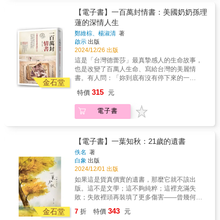
更有著他在第一線的心情，以及專業深入的分
行，專業外不外行」的好學心態。他一生數度
動。 對於父親，瞿筱葳以為已經做了一輩子田
析，非常值得大家細細體會。──陳世凱／交通
遭逢艱鉅任務，總能憑藉著努力和智慧扭轉乾
【電子書】一百萬封情書：美國奶奶孫理
野，實際執筆後卻發現還有太多故事必須探
部部長
坤，成就非凡卻從不以此為傲，泰而不驕的處
蓮的深情人生
究，不只對父親，也對那個其實不遠的九〇年
世態度，堪稱君子典範。本書分別從謝孟雄的
代。父與女，受訪者與寫作者，在不同的時代
鄭維棕、楊淑清
著
童年、志向、職業、興趣、成就、價值觀、摯
啟示
出版
與領域穿梭，聆聽與對話交織出雙軌的記憶，
愛、生命回顧等八大面向側寫，字裡行間處處
2024/12/26 出版
這也才發現，父親一直行動、一直想說的是：
可見他對父親謝東閔的崇敬、對母親潘影清的
個體跟個體間，要有所連結，要逐漸形成共
這是「台灣德蕾莎」最真摯感人的生命故事，
依賴、對妻子林澄枝的疼愛，以及對四個女兒
識；已成中年的女兒所思考的，則不僅是人們
也是改變了百萬人生命、寫給台灣的美麗情
文宜、文安、文心、文珊的關懷。難能可貴的
如何走在一起，也要回望在每一個振幅間，我
書。有人問：「妳到底有沒有停下來的一
真摯情感，讓讀者在學習其人風範的同時，也
金石堂
們怎麼走來。而這個回望與追溯，就是瞿海源
天？」她回答：「有任何停下來的必要嗎？」--
能感受到由愛與回憶共構的家族凝聚力。謝孟
315
特價
元
一路走來的漫漫歷程，以及臺灣社會不間斷的
-----------------------------------------------------戰後滿目
雄智慧語錄◆ 人走到絕境，就是要想辦法，不
變遷。 ☆ 封面設計 ＆ 封面、 內頁插圖 王春
瘡痍的台灣，需要救助的人太多，物資太少。
能失望、也不要放棄，總會找到一條生路。◆
電子書
子
為了給孤兒一個家，為了將醫療資源帶給偏鄉
你說我的人生喜歡走困難的路嗎？我的想法
窮苦之人，為了讓流浪少年走上正途，為了替
是，容易的，誰都可以做！我最好做別人不能
漢生病友爭取生存與尊嚴……從1951年起，孫
做的。◆ 什麼叫做機會？危機就是機會，看你
理蓮以書信向海外的善心人士募款、募物資。
【電子書】一葉知秋：21歲的遺書
怎麼處理一個危機，轉危為安、逆轉局勢，這
從每個月五十封到幾百封的親筆函，到往後的
種事情對我來說很有挑戰性。力挽狂瀾，由負
佚名
著
每個月成千上萬封印刷信，三十多年從無間
白象
出版
變正才有意思！◆ 我覺得沒有什麼東西難得倒
斷。這些信，將海外各地的愛，在台灣匯流在
2024/12/01 出版
我，我也不是輕易放棄的人。這次不行，我就
一起。無數個夜裡，伏案的身影，一封封的
一次一次不斷累積經驗，在那個領域就會慢慢
如果這是貨真價實的遺書，那麼它就不該出
信，是台灣最美的情書。-------------------------------
達到一個境界。◆ 幸福跟苦惱窮困都是相對
版。這不是文學；這不夠純粹；這裡充滿失
-------------------------本書講述了芥菜種會創辦人孫
的，沒有透過比較，看不出價值。你貧窮過，
敗；失敗裡頭再裝填了更多傷害——曾幾何
理蓮女士的傳奇一生。從她在美國農村的童年
才會懂得珍惜現在的幸福。◆ 絕對不要死背，
時，痛苦也必須變成商品販賣。存在其中的所
343
開始，到她與丈夫孫雅各相識、相偕到台灣宣
金石堂
7
折
特價
元
融會貫通以後，自然可以舉一反三。知識一旦
有文字，都是諷刺。再把它們公諸於世，便完
教，從此踏上長達半個世紀的扶貧救苦之路。