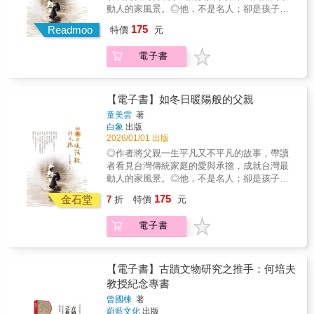
近代台灣民族運動、政治、宗教、社會啟蒙先
動人的家風景。◎他，不是名人；卻是孩子心
師、作家 王盛弘｜作家 古碧玲｜《上下游副
驅。他有很多身分：革命家，學生運動領袖，
中最偉大的父親。◎作者把童年往事搬出來說
刊》總編輯 卓君澤｜知名運動媒體人 凌宗魁｜
175
抗日運動的先驅，美台團辯士，神職人員，台
Readmoo
特價
元
給孩子們聽，那些關於外公的故事，有冒險、
建築文資工作者 張敬業｜鹿港囝仔文化事業有
灣民族運動領航人，台灣文化啟蒙運動推動
有趣味，讓孩子們聽得津津有味。從一個平凡
限公司創辦人 賴家華｜金山漫遊執行長 本書特
者，台灣解放佛學倡導者。跨越一百年，映照
電子書
父親的故事，用愛緊緊繫住了兒孫輩的感情
色 ◎增進語文、歷史、社會公民素養的最佳讀
出台灣對自由民主最熾熱的渴望與勇氣！★★
——它是一封女兒寫給父親的長長家書，更是
物 ◎認識臺灣各地傳統工藝、探討工作的意義
＿＿林秋梧，跨越時空，啟蒙當下的傳奇人
一趟重溫童年記憶的生命旅程……從二戰烽
◎深刻描繪臺灣人文精神與文化底蘊，以及人
物！ 他，出生於日本治台第二階段，非武
火，到田間農作，從市集寒暄，到家庭爐火，
與環境的情感連結
【電子書】如冬日暖陽般的父親
裝抗日的萌芽期。 他，就讀日治時期台灣
父親一生務農，養育九名子女，用長繭的雙
童美雲
著
第一學府，也是抗日學潮中被拘捕的第一
手，默默撐起整個家的悲、歡、離、合……翻
白象
出版
人。 他，與蔣渭水惺惺相惜，毅然加入台
開這本書，你或許也會想起自己的父親、祖
2026/01/01 出版
灣文化協會。 他，一介青年學生，與民族
父；甚至想起那些曾陪伴過我們的親人身影。
◎作者將父親一生平凡又不平凡的故事，帶讀
運動菁英平輩論交，成為重要旗手。 他，
從那些平凡卻最珍貴的日常點滴裡，獨家烘焙
者看見台灣傳統家庭的愛與承擔，成就台灣最
「美台團」主力辯士，走遍全台各地，成為公
那份屬於您的香甜家故事……◎代理經銷：白
動人的家風景。◎他，不是名人；卻是孩子心
民覺醒運動重要推動者。 他，年少頓悟出
象文化更多精彩內容請見
中最偉大的父親。◎作者把童年往事搬出來說
家，成為台灣第一位以生命書寫革命的年輕僧
175
http://www.pressstore.com.tw/freereading/9786263
金石堂
7
折
特價
元
給孩子們聽，那些關於外公的故事，有冒險、
人。 他，是以本土宗教喚醒台灣主體意識
有趣味，讓孩子們聽得津津有味。從一個平凡
的第一人，用僧人身分參與台灣民眾黨。
電子書
父親的故事，用愛緊緊繫住了兒孫輩的感情
他，倡導宗教改革，啟動台灣佛教徒積極參與
——它是一封女兒寫給父親的長長家書，更是
台灣民主運動的開端。 他，主張宗教不是
一趟重溫童年記憶的生命旅程……從二戰烽
逃避現實，而是勇敢面對不義的力量，影響台
火，到田間農作，從市集寒暄，到家庭爐火，
灣佛教徒積極入世參政的傳統。★★＿＿台灣
【電子書】古蹟文物研究之推手：何培夫
父親一生務農，養育九名子女，用長繭的雙
史研究權威，李筱峰教授最重要代表作之
教授紀念專書
手，默默撐起整個家的悲、歡、離、合……翻
一！ 本書為台灣史研究權威李筱峰最重要
曾國棟
著
開這本書，你或許也會想起自己的父親、祖
的代表作之一，詳述「革命和尚」林秋梧短暫
蔚藍文化
出版