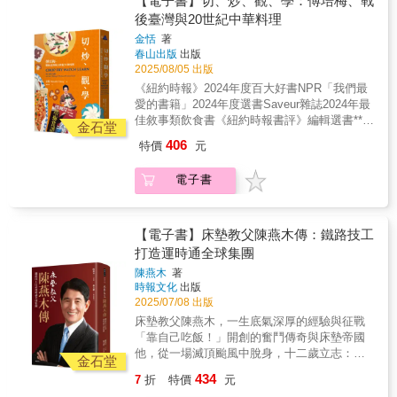
【電子書】切、炒、觀、學：傅培梅、戰
十八年，特別是他在美國作宣傳、遊說工作的
的傳記資料雖然比不上胡適，但與蔣廷黻相比
後臺灣與20世紀中華料理
十一年。換句話說，這二十三年榮華富貴的大
絕不會遜色。陳之邁是可以成為一個傑出的政
使生涯，是他用作為黨工為代價所換取來的。
金恬
著
治學者的。然而，對他而言，學而優則仕是一
諷刺的是，當大使生涯走向尾聲的時候，他卻
春山出版
出版
個無可抗拒的誘惑。他學成歸國以後，只在清
滋生是否虛擲一生的悔恨之心。他在日記裡以
2025/08/05 出版
華大學教了四年的書，就學而優則仕去了。從
「放逐異域三十年」自況，質疑自己「轉任外
《紐約時報》2024年度百大好書NPR「我們最
某個角度來說，他是予不得已也，因為求取功
交卅年，打了廿五年保衛戰」，防止駐在國承
愛的書籍」2024年度選書Saveur雜誌2024年最
名、做官是他曾祖二代未竟的祖業。陳之邁在
認中共、或支持中共進入聯合國，他自問：
佳敘事類飲食書《紐約時報書評》編輯選書***
學而優則仕以後，在美國擔任參事十一年，其
金石堂
「這算是外交嗎？」他慨嘆忙了一輩子為國民
從流亡少女到烹飪名師，傅培梅的傳奇人生，
間有六年兼公使銜。其後二十三年間，歷任駐
406
特價
元
黨作嫁反共，而外交陷於孤立，所為何來？
一道時代的縮影。我們都知道，傅培梅（1931–
菲律賓、澳大利亞、紐西蘭、日本、教廷、馬
2004）是臺灣乃至華人世界家喻戶曉的烹飪權
爾他大使，不但完成了他們家求取功名、入朝
電子書
威；但許多人可能不知道，她的生命軌跡與二
為官未竟的祖業，而且超越他父親希望外放為
十世紀臺灣現代史緊密交織，其傳奇人生堪稱
公使的遺志。這二十三年的大使生涯是一種酬
時代縮影。她出生於中國東北大連，十八歲時
庸，酬庸他作為只問目的、不擇手段的黨工的
逃難至臺灣。婚後，為做出讓丈夫滿意的菜
【電子書】床墊教父陳燕木傳：鐵路技工
十八年，特別是他在美國作宣傳、遊說工作的
色，她自費向餐廳大廚請益，學有所成後於自
打造運時通全球集團
十一年。換句話說，這二十三年榮華富貴的大
家院子開班授課。一九六二年臺灣電視開播，
使生涯，是他用作為黨工為代價所換取來的。
陳燕木
著
她登上節目示範烹飪，自此華麗轉身，從平凡
諷刺的是，當大使生涯走向尾聲的時候，他卻
時報文化
出版
主婦躍升為小螢幕名人，主持多檔節目長達近
滋生是否虛擲一生的悔恨之心。他在日記裡以
2025/07/08 出版
四十年。她擅長將高級餐館的中式菜餚簡化為
「放逐異域三十年」自況，質疑自己「轉任外
床墊教父陳燕木，一生底氣深厚的經驗與征戰
家常版本，深刻改變了千家萬戶的日常餐桌。
交卅年，打了廿五年保衛戰」，防止駐在國承
「靠自己吃飯！」開創的奮鬥傳奇與床墊帝國
傅氏旋風更跨越國界，深植全球華人社群。她
認中共、或支持中共進入聯合國，他自問：
他，從一場滅頂颱風中脫身，十二歲立志：此
的節目遠播海外，中英對照食譜則讓不諳中文
金石堂
「這算是外交嗎？」他慨嘆忙了一輩子為國民
生不靠天吃飯，只靠自己吃飯。他，被馬英九
的第二代移民與國際讀者也能輕鬆學習，至今
434
7
折
特價
元
黨作嫁反共，而外交陷於孤立，所為何來？
總統親頒「床墊教父」之名，創造兩岸「床墊
仍被許多海外華人家庭珍藏。本書作者金恬