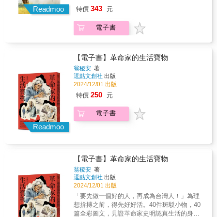
「慈母之愛」，可以把台灣社會人與人之間的
時，痛苦也必須變成商品販賣。存在其中的所
343
Readmoo
溫情，都全喚回來！－－何飛鵬，城邦集團首
特價
元
有文字，都是諷刺。再把它們公諸於世，便完
席執行長透過這本書，我才真正認識孫理蓮牧
成了對生命最大的諷刺。◎本書是自傳、回憶
師娘，知道她的生涯、愛情、堅持、付出、歡
電子書
錄，亦可說是遺書，沒有靜謐安詳對於人生的
笑、眼淚、努力、貢獻……。唯願本書所傳達
懷想，只有困苦與無可消解的忿恨。◎作者出
的精神，可以繼續讓孫理蓮牧師娘的「芥菜
生千禧年後，早早就是他人口中的草莓、媽寶
種」繼續生長蔓延，「芥菜種不怕落土爛，只
與不知足。他終於只能提筆對抗，試圖自成一
【電子書】革命家的生活寶物
求枝葉代代傳」。──夏忠堅，中華基督教救助
個體系，剖析安穩路途上的所有乖舛是如何充
翁稷安
著
協會秘書長孫理蓮這位文筆優美、總是以「小
斥著荒謬。◎全文27萬字，僅分為三大章節，
逗點文創社
出版
婦人」觀點述說周遭神奇小故事的美國奶奶，
打破傳統自傳體的敘事法，章節之交都是一次
2024/12/01 出版
為台灣寄出了百萬封情書，也因而提昇且豐富
思想或境況的重大轉折點。
250
特價
元
了無數台灣人的生命與價值。理蓮阿嬤，我們
深深感謝妳！──鄭仰恩，台灣神學院教授、台
電子書
大兼任教授
Readmoo
【電子書】革命家的生活寶物
翁稷安
著
逗點文創社
出版
2024/12/01 出版
「要先做一個好的人，再成為台灣人！」為理
想拚搏之前，得先好好活。40件斑駁小物，40
篇全彩圖文，見證革命家史明認真生活的身