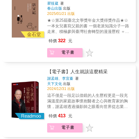
性的任務。>>一九八○年代台鐵許多的重大歷
司令鄧志忠〡海軍一二四艦隊戰隊長陶治中〡
瞿筱葳
著
史事件內幕、「類火車」展開勞資抗衡、時代
春山出版
出版
淡江大學運管系教授黃俊男〡鄭豐喜基金會總
巨輪－落實勞基法、重大事故的魔咒、紅眼會
2025/01/21 出版
監童世哲〡台鐵工會理事長本書是杜微四十年
議與518密約……。>>面對各項台鐵重大挑
鐵道人生的真情記錄。透過其書，可以看到他
★☆第25屆臺北文學獎年金大獎得獎作品★☆
戰，專業深入的分析，第一線的台鐵人心情寫
在各個不同工作崗位上為台鐵所做的努力。杜
一本女兒書寫父親的書 一個老派知識分子一路
照。本書概分為三部分：初始進入台鐵的磨練
微的故事，不只是他個人的經歷，其實也是一
走來、積極參與臺灣社會轉型的漫漫歷程 ＝臺
期、成為中高階主管的成長期、以及身為台鐵
金石堂
代代台鐵人職人精神的展現，更是台灣鐵道改
灣社會學家瞿海源的人生遍歷＝ 瞿海源，臺灣
負責人的奮鬥期。綜觀全書可以瞭解體會台鐵
322
特價
元
革與進步的縮影。──蘇貞昌／前行政院院長杜
社會學家，出生於中國四川，三歲來臺灣。在
改革成長的過程，以及每位台鐵員工付出努力
微董事長在卸下重責大任後，將他一路走來身
六〇年代自由主義的微弱氣息中，成為本土第
背後所留下的笑與淚。杜微40年的鐵道見證與
電子書
為台鐵人的心情與觀察，由小入大，提供了非
一代建立學術基礎的中堅，他和他的老師與同
真情告白！〡專文推薦〡蘇貞昌〡前行政院院
常豐富精采的描寫；面對各項台鐵重大挑戰，
儕，在人生的青壯時期站在民主轉型的第一
長陳世凱〡交通部部長王國材〡中華郵政董事
更有著他在第一線的心情，以及專業深入的分
線，也進入了各種社會改革的現場。他們有些
長、前交通部部長徐衍璞〡國防部前副部長、
析，非常值得大家細細體會。──陳世凱／交通
後來走進體制，有些維持運動姿態，有些堅持
【電子書】人生就該這麼精采
前陸軍司令熊厚基〡總統府戰略顧問、前空軍
部部長
論政不參政，有些依舊維持抑或悖離了原本的
司令鄧志忠〡海軍一二四艦隊戰隊長陶治中〡
謝孟雄、李宜蓁
著
初衷&hellip;&hellip;所有的故事與人物，後來散
天下文化
出版
淡江大學運管系教授黃俊男〡鄭豐喜基金會總
進新聞、茶餘甚或課本教材乃至電視劇，他們
2024/12/31 出版
監童世哲〡台鐵工會理事長本書是杜微四十年
有些還在世，有些已然離去。 瞿海源也是瞿筱
鐵道人生的真情記錄。透過其書，可以看到他
這不僅是一段足以借鏡的人生歷程更是一段充
葳的父親，在九〇年代的中學時光，她看著父
在各個不同工作崗位上為台鐵所做的努力。杜
滿溫度的家庭故事懷抱醫者之心與教育家的胸
親與野百合的大學生們出沒廣場、在電視評論
微的故事，不只是他個人的經歷，其實也是一
懷，謝孟雄透過攝影師之眼看向世界從志業、
時政，趕稿給報社記者，在諸多國政議題間辯
代代台鐵人職人精神的展現，更是台灣鐵道改
興趣、成就到價值觀，淬鍊出55則人生處事智
413
論與溝通；成年後，看著他推動公共媒體、編
Readmoo
特價
元
革與進步的縮影。──蘇貞昌／前行政院院長杜
慧一個畢生都在挑戰自己、解決困難的人，他
寫課綱，在艱難議題上成為抗議照片中最明顯
微董事長在卸下重責大任後，將他一路走來身
的人生會是怎麼樣的精采故事？謝孟雄身兼醫
的白髮爍爍。與此同時，瞿筱葳也開展屬於自
電子書
為台鐵人的心情與觀察，由小入大，提供了非
師與教育家，也曾涉足政治界與藝術圈，跨領
己的冒險，從社運、媒體、紀錄片一直到 g0v
常豐富精采的描寫；面對各項台鐵重大挑戰，
域的身分和興趣，令他始終秉持「專業內要內
，多個角度觀察並參與這個社會的轉型與變