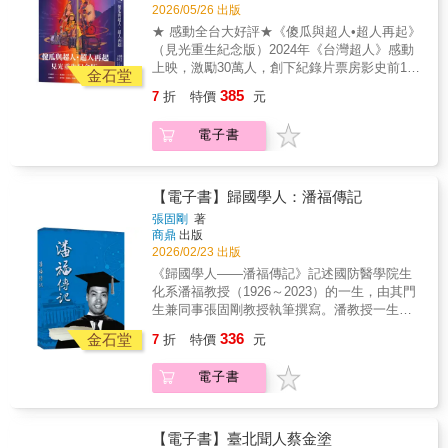
他的作品。 35歲那一年，曲全立因為嚴重耳
2026/05/26 出版
鳴，檢查出腦袋裡有一個拳頭大小的腫瘤，包
★ 感動全台大好評★《傻瓜與超人•超人再起》
裹左腦六條神經。不開刀，他只剩下180天可
（見光重生紀念版）2024年《台灣超人》感動
活；開完刀，他單耳失聰、單眼失明，卻找到
上映，激勵30萬人，創下紀錄片票房影史前10
了人生的「志業」—— 記錄在台灣各個角落
金石堂
名 續集《超人再起》未演先轟動，映前百場巡
裡，那些勇敢超越自己，面對人生困境的「超
385
7
折
特價
元
演，1.6萬人觀影淚推「此生必看！」一部關於
人」！ 所謂的「 台灣超人」，其實就存在你我
勇氣、重生與愛的電影，34個激勵人心、觸動
的四周。 他們可能是勇於面對困境、超越自我
電子書
靈魂深處的生命故事正因親手縫補過破碎的自
的挑戰者，是支持家庭、溫柔而堅定的父母，
己，即便餘生半聾半盲，台灣首席3D導演曲全
是用愛牽引、照料他人的導師，是穿梭火場的
立，仍堅持拿起攝影機，記錄在台灣的各個角
消防員。他們也是知識的拓荒者、夢想家、倡
落裡，那些同樣不願認輸的身影！ 35歲之前，
【電子書】歸國學人：潘福傳記
議者，讓世界看見台灣的推手。 有些超人可能
曲全立是開啟音樂愛情故事風潮，在業界炙手
天生就被剝奪了重要的感知、肢體，但他們在
張固剛
著
可熱的MTV曲導。他拍過上千支音樂錄影帶、
商鼎
出版
愛中成長，學會永不放棄；他們認真執著、不
近萬支伴唱帶，KTV裡的熱門歌曲幾乎全都是
2026/02/23 出版
斷在生命裡創造奇蹟。他們是—— 身著「美
他的作品。 35歲那一年，曲全立因為嚴重耳
人腿」、在馴鷹的過程學會克服恐懼的少女；
《歸國學人——潘福傳記》記述國防醫學院生
鳴，檢查出腦袋裡有一個拳頭大小的腫瘤，包
熱愛台灣文化、揹著三太子徒步環島的法國
化系潘福教授（1926～2023）的一生，由其門
裹左腦六條神經。不開刀，他只剩下180天可
人； 賦予101電梯廢棄材料第二生命的鋼索藝
生兼同事張固剛教授執筆撰寫。潘教授一生親
活；開完刀，他單耳失聰、單眼失明，卻找到
術家； 帶領太空團隊、期待本土自製火箭能
歷國防醫學院的創建與興盛，亦見證臺灣生化
336
了人生的「志業」—— 記錄在台灣各個角落
金石堂
7
折
特價
元
順利升空的科學家； 來自法國的神父，在花
學界的蓬勃發展。全書以「人文」與「科學」
裡，那些勇敢超越自己，面對人生困境的「超
蓮玉里為身心障礙者開設回收廠； 天生失去
為雙重主軸，細緻描繪他自浙江松陽縣的清寒
人」！ 所謂的「 台灣超人」，其實就存在你我
電子書
雙手的女孩，在育幼院中鍛鍊出以足代手的繪
學子，於1949年隨校遷臺，最終成為臺灣生化
的四周。 他們可能是勇於面對困境、超越自我
畫能力…… 歷時3年，《台灣超人》記錄了近
學界中堅力量的歷程；並呈現他在酶學研究上
的挑戰者，是支持家庭、溫柔而堅定的父母，
百位克服「先天」困境（如肢體殘缺、疾病）
與國際接軌、開拓新局的足跡。身為1960年代
是用愛牽引、照料他人的導師，是穿梭火場的
的生命鬥士，希望透過影像，讓人看見即使身
的歸國學人之一，他毅然放棄美國的優渥環
【電子書】臺北聞人蔡金塗
消防員。他們也是知識的拓荒者、夢想家、倡