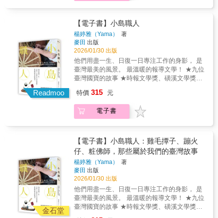
記錄34位在台灣努力實現夢想的傻瓜兼超人紀
史。從「城哥」到臺北市第一屆民選議員，蔡
看見臺灣歷史的另一面「現代國家所代表的政
不僅以巨大的勇氣走過了生命中的逆境，更在
錄片《超人再起》也將持續前進校園與偏鄉，
金塗的生平，是理解戰前戰後臺日地下社會的
治執法無法涵蓋整個社會，在律法無法觸及之
重生之後伸出援手，陪伴與自己有著相似經歷
無償放映給孩子們觀賞，為下一代披上勇氣的
關鍵，也是老派江湖的最後身影。他的喪禮，
【電子書】小島職人
處，必有另一套隱然運行的法則。這套隱然運
的人前行。透過他們的故事，我們看見了傷痕
披風！《台灣超人》電影第一集推出後，獲得
國內外政商名流、江湖人士到場悼念他的名
行的規範可以是家族約束、可以是宗教規範，
楊婷雅（Yama）
著
如何轉化為力量，成就勇敢穿越黑暗、再次發
非常熱烈的迴響，打破13年來的台灣紀錄片票
號，可以為歌仔戲名角楊麗花．葉青鎮場他的
麥田
出版
也可以是江湖上的『規矩』。」----鄭進耀
光的生命軌跡。 《傻瓜與超人•超人再起》（見
房。那些克服「先天」障礙的生命故事，激勵
故事，能看見蔣介石父子、田中角榮和辜寬敏
2026/01/30 出版
光重生紀念版）一書，為2024年出版的《傻瓜
了許多人。這一次，續集《超人再起》記錄的
蔡金塗的一生，橫跨日治、戒嚴年代，他是地
他們用盡一生、日復一日專注工作的身影， 是
與超人》增訂版，書中增加了四個超越自我的
是勇敢跨越「後天」挑戰的超人們，他們不僅
方頭人、藝陣推手，也是民間社會和政權間的
臺灣最美的風景。 最溫暖的報導文學！ ★九位
生命故事。透過這些故事，或許，你會想起生
超越自我，甚至伸出援手，幫助有一樣經歷的
重要協商者。他一生既深入臺日關係，也常仲
臺灣國寶的故事 ★時報文學獎、磺溪文學獎、
命裡那些「不知道還能不能撐下去」的漫長黑
人。謝謝每一位讀者，希望你也能帶著這份能
裁複雜的江湖事務，媒體無法定位他，只能稱
玉山文學獎、臺中報導文學獎獲獎作家 「做人
夜，也慢慢開始相信，只要願意不斷往前，路
量，持續前行。——《超人再起》導演、本書
315
之為：「臺北聞人」。鄭進耀深度採訪、重建
Readmoo
特價
元
與做事，都要實實在在。」 如此簡單，卻是行
自然會出現。因為，每一次身處絕境，才是力
作者 曲全立專文推薦──蔣萬安｜台北市市長張
蔡金塗與他前後的時代： 第一本研究臺北聞
走人生的金科玉律。 是這樣的在地精神，成為
量覺醒的開始！本書由★金馬獎、金鐘獎平面
善政｜桃園市市長感動推薦──趙翠慧｜台灣超
人蔡金塗生平的著作 看見從日治到戰後，臺
電子書
我們社會的強大根基， 是他們雙手的代代接
攝影師 李思敬 攝影★知名書法藝術家 王志揚
人首席顧問謝源一｜泓德能源負責人曾國強｜
日之間的「江湖」 動盪的時代，地方頭人擔
力，撐起這座小島。 「教囡仔」的雞毛撢子、
題字★台灣首席3D導演曲全立，用鏡頭與文字
聚賢研發公司董事長暨公益信託生生不息教育
負起協商、主持公道的角色 從蔡金塗身上，
廟宇傳來的咚咚鼓聲、每逢佳節餐桌上的傳統
記錄34位在台灣努力實現夢想的傻瓜兼超人紀
基金發起人程淑芬｜國泰金控投資長、亞洲投
看見臺灣歷史的另一面「現代國家所代表的政
糕餅、金黃琥珀色的古早味糖膏、海納千船的
錄片《超人再起》也將持續前進校園與偏鄉，
【電子書】小島職人：雞毛撢子、蹦火
資人氣候變遷聯盟主席 謝慧敏｜京都念慈菴總
治執法無法涵蓋整個社會，在律法無法觸及之
漁港&hellip;&hellip; 這些看似平凡的事，是你
無償放映給孩子們觀賞，為下一代披上勇氣的
仔、粧佛師，那些屬於我們的臺灣故事
經理林丙輝｜集中保管結算所董事長吳昌錫｜
處，必有另一套隱然運行的法則。這套隱然運
我的兒時記憶，是庶民生活的軌跡，更是臺灣
披風！《台灣超人》電影第一集推出後，獲得
台北錫口扶輪社創社社長、台灣超人顧問劉大
行的規範可以是家族約束、可以是宗教規範，
楊婷雅（Yama）
著
僅存職人的一生懸命。 當雞毛撢子需求漸漸消
非常熱烈的迴響，打破13年來的台灣紀錄片票
潭｜教授林啟通｜唐寶寶大器樂團團長康木祥
麥田
出版
也可以是江湖上的『規矩』。」----鄭進耀
失，這個在旁人眼裡的雞毛小事，卻是陳忠露
房。那些克服「先天」障礙的生命故事，激勵
｜藝術家陳美麗｜中華民國聖力樂活關懷照顧
2026/01/30 出版
夫妻倆堅守一世的志業；當鹿港鎮還在沉睡，
了許多人。這一次，續集《超人再起》記錄的
協會理事長趙麗嬿｜拾荒英雄趙文正女兒莊傑
他們用盡一生、日復一日專注工作的身影， 是
手工蒸籠職人陳錦煌嘴角微微抿著，汗水從額
是勇敢跨越「後天」挑戰的超人們，他們不僅
任｜森林城市協會理事長廖燦誠｜盲書藝術家
臺灣最美的風景。 最溫暖的報導文學！ ★九位
角滑落，這是他七十年如一日的日常；金山淡
超越自我，甚至伸出援手，幫助有一樣經歷的
劉一峰｜花蓮玉里天主堂神父吉雷米｜台語節
臺灣國寶的故事 ★時報文學獎、磺溪文學獎、
金公路沿岸在鼎盛時期，一晚漁獲量高達八百
人。謝謝每一位讀者，希望你也能帶著這份能
金石堂
目主持人、作家秘克琳｜神父、財團法人天主
玉山文學獎、臺中報導文學獎獲獎作家 「做人