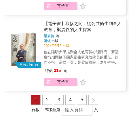
因此能將眾多人物經歷扣緊歷史脈絡。這使得
的時代裡，政治成了當時社會的一種禁忌，白
電子書
本書成為南渡歷史的別傳，立體而豐富。」-管
色畫成一筆恐怖，一個又一個為臺灣爭自由與
中閔 & 「最黑暗的地方，也是最好『傳燈』的
民主的先行者，或在刑場壯烈成仁，或在火燒
所在」。 & 1949年，一百三十幾萬人因中國戰
島低吟悲歌，或遠走他鄉自我放逐
亂渡海來臺，當中有許多知識份子、文學人、
【電子書】取捨之間：從公共衛生到全人
&hellip;&hellip;他們用自己的青春與熱血，在那
藝術家，當時的臺灣社會，無計安置這些南渡
教育，梁賡義的人生探索
個黑暗的年代點燃著引領後人前行的光，讓後
衣冠，這些優秀讀書人藝術家只好下鄉求職，
繼者無所恐懼，堅定前行。 & 在《暗夜傳燈
梁賡義
著
在各級學校講課謀生，就算最不濟的，也會擺
聯經
出版
人》當中，作家楊渡以摯情的文字記錄那些在
一個書攤，租書賣書養家。這些來臺的學者文
2024/05/16 出版
台灣各個角落，為這一塊土地、文化默默奉獻
人為臺灣本就多元的文化，帶來了更多或濃妝
的傳燈人。他回想從齊治平、呂佛庭、李仲
他在陽明大學推動全人教育與心理諮商，新冠
或淡抹的色彩。這些在大時代裡漂泊的生命，
生、臺靜農、姚一葦、余紀忠、楊惠敏、齊邦
疫情期間接下國家衛生研究院院長的重任。鍥
在不同的場域裡，撒落一批又一批的種子，為
媛、劉國松、林書揚、黃順興、陳映真、吳耀
而不捨，當仁不讓，是梁賡義院士為年輕學子
文化的持續、深耕付出，成為戰後百廢待舉年
Readmoo
忠、黃永松到王晶文等人在他生命中的或啟
們立下的精神典範。梁賡義院士是一位國際知
代的文化傳燈人。 & 也是在這樣一個動盪不安
315
特價
元
發、或引導、或鼓勵、或陪伴，寫下一則又一
名的生物統計學家，他與同事共同設計了廣泛
的時代裡，政治成了當時社會的一種禁忌，白
則動人至深的生命故事，記錄下一個最壞也最
應用於生物醫學研究的統計方法，包括「廣義
色畫成一筆恐怖，一個又一個為臺灣爭自由與
電子書
好的年代。 &
估計公式」。這項方法至今仍被廣泛採用，對
民主的先行者，或在刑場壯烈成仁，或在火燒
於各種疾病預防及臨床研究產生了重要作用。
島低吟悲歌，或遠走他鄉自我放逐
除了在學術上的卓越貢獻外，梁院士更以其憂
&hellip;&hellip;他們用自己的青春與熱血，在那
國憂民的精神和卓越的教育家身份而聞名。曾
1
2
3
4
5
個黑暗的年代點燃著引領後人前行的光，讓後
獲選中央研究院院士、世界科學院院士、美國
繼者無所恐懼，堅定前行。 & 在《暗夜傳燈
國家醫學院院士等殊榮，他的成就和影響力遠
頁數
1
/5
移至第
頁
人》當中，作家楊渡以摯情的文字記錄那些在
遠超出了學術界的範疇。2010年，梁賡義院士
台灣各個角落，為這一塊土地、文化默默奉獻
離開任教多年的約翰霍普金斯大學，回到台灣
的傳燈人。他回想從齊治平、呂佛庭、李仲
出任陽明大學校長。在七年任期內，他著重於
生、臺靜農、姚一葦、余紀忠、楊惠敏、齊邦