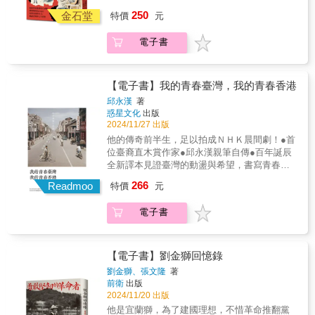
影！我們認知的史明，是為台灣獨立奮鬥一生
250
金石堂
特價
元
的革命家，是寫過一本磚頭般厚重的《台灣人
四百年史》的大作家，是一身牛仔衣、手捧一
電子書
桶炸雞在社運場合為年輕人加油打氣的歐吉
桑。我們不知道的，是史明回家之後，喜愛聽
交響樂和鳳飛飛的歌，除了抄寫歌詞，還會用
錄音帶製作一張張mix tape。除了參與社會運
【電子書】我的青春臺灣，我的青春香港
動，他也每天跑步、坐禪、游泳，甚至擁有頂
邱永漢
著
尖的美食品味——你我奮力追求的質感生活，
惑星文化
出版
他早已活在其中，並每日實踐、鍛鍊。歷史學
2024/11/27 出版
者翁稷安爬梳史明生命中的物件歷史，從倚靠
他的傳奇前半生，足以拍成ＮＨＫ晨間劇！●首
床頭的木刀、經營新珍味餐廳時的大滷麵、餃
位臺裔直木賞作家●邱永漢親筆自傳●百年誕辰
子、收銀機，再到革命生涯的墓龜、宣傳旗幟
全新譯本見證臺灣的動盪與希望，書寫青春的
與宣傳車等，並親自採訪歐吉桑身邊友人與弟
革命與夢想，從落魄流亡者到賺錢之神的傳奇
266
子，勾勒還原出這位影響台灣近代史至深的革
Readmoo
特價
元
人生。《我的青春臺灣，我的青春香港》是日
命家鮮少人知道的溫暖面貌。在其旁徵博引、
本人尊稱為「賺錢之神」，同時亦是首位獲得
深入淺出的文筆引導下，史明斑斕壯闊的一
電子書
直木獎的臺裔作家&mdash;&mdash;邱永漢，
生，成為二十世紀東亞近代史的縮影。一本帶
波瀾壯闊的前半生自傳。通過他的青春經歷，
讀者窺見革命家生命本質的易讀好書，每次翻
揭開了臺灣獨立運動的萌芽、白色恐怖的陰
頁閱讀，更能理解史明這位人生前輩，為什麼
影，以及臺灣人在國族認同的掙扎與抉擇。故
【電子書】劉金獅回憶錄
會反覆提醒我們：不要忘記先做一個好的
事從邱永漢多元文化的出身背景展開，呈現了
劉金獅、張文隆
著
「人」。本書特色★第一本從物件史出發講述
他在日本殖民統治下成長的經歷。他的母親是
前衛
出版
史明生平的作品，是認識這位革命家的最好入
日本人，父親是臺灣人，這使得他自小就面臨
2024/11/20 出版
門。★除了是革命家傳記，也是一本由物件出
國族認同的困惑與反思。隨著臺灣的政治環境
他是宜蘭獅，為了建國理想，不惜革命推翻黨
發的二十世紀東亞近代史。★插畫家阿諾精心