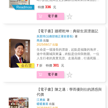
碣計畫」，以及「金門、馬祖地區現存碑碣計
農業政策的重要論文作者和研討會參與者。在
有江南事件。捲進江南案，對我而言純屬偶
興氣象！第六章 風雨之聲 圍剿事件餘波盪漾，
白。我走過的人生路，多數人根本無法想像，
史是一段胼手胝足的家族史也是台南青果市場
畫」。．足跡遍布四地：他帶領拓碑小組上山
蔣經國完全接班以後的國民黨黨政系統中出現
336
然。卻也是必然。如果不是有大哥預錄的保命
Readmoo
特價
元
一直持續到半年後的「五項選舉」。我在事件
我體會的人性冷暖，也不是任何課本可以傳授
的產業變遷史更是府城近百年來的地方發展史
渡海，足跡踏遍臺灣、澎湖、金門、馬祖等地
的不少政治新星，可以從《大學雜誌》的常見
錄音帶，我們不會想要回台灣，也就不會遇上
之後很快宣布開放《風雨之聲》一書的版權，
記載的。這本書算是我的最後告白，也是真情
這是一本關於府城水果世家與在地人的故事，
區。他們在阿里山二千公尺的潮濕森林中採拓
作者群以及社務委員名單中找到他們的名字。
一清專案，更不會成為兩個情報頭子惡鬥下的
歡迎翻印。《風雨之聲》很快成為當時全台灣
電子書
告白，江湖險惡，你們能看懂多少，聽進多
記載了莉莉水果店八十年來的點滴，包含了大
「阿里山河合博士旌功碑」，也曾在澎湖經歷
《大學雜誌》讓接班的蔣經國找到人才，找到
犧牲品。時隔四十年，回頭檢視往事，只能
最熱門的書，鋪滿了大城小城的書店書攤。我
少，就看彼此情緣了。〡專文推薦〡陳虎門將
自然水果的奇妙和甜美、我的至親家人，以及
暈船與颱風，將田野調查推向「上窮碧落下黃
問題，找到政策！ 被逐出聯合國以後的台灣內
說：「一切都是命，半點不由人。」回顧這輩
競選桃園縣長的聲勢也因此水漲船高。更重要
軍
橫跨日本時代、戰後初期、台灣經濟起飛時
泉」的境界。．豐碩的成果：此項工作歷時九
外情勢雖然在主觀上讓蔣氏父子痛心疾首，卻
子，我最安慰的是原本被父親用「白字連篇，
的是，受到圍剿事件的激勵，全台灣的黨外人
期、首次政黨輪替時期至今，那些曾經生活在
【電子書】牆裡乾坤：典獄生涯漂遊記
年，共採拓碑碣拓本（含照片）高達2,273件，
在客觀上讓全面接班的蔣經國因禍得福。不必
辭不達意」臭罵的混小子，最後竟然也能進入
士士氣大振，紛紛摩拳擦掌，準備在年底選舉
福安坑溪周遭的人物，是時間的累積、空間的
最終彙編成17冊《臺灣地區現存碑碣圖誌》。
枉費太多的精神和資源應付註定失敗的外交戰
吳憲璋(法務部矯正署前署長)
著
文化大學、義守大學和新加坡南洋理工大學，
放手一搏。 我很快發現，藉著競選桃園縣長，
養分和神的恩典，結成了一串又一串的果實，
這套圖誌被譽為「臺灣碑碣史料之大成」，至
場，反而可以集中高度成長的經濟成果投資台
商鼎
出版
對著幾百位教授和學生，分享我在社會大學和
我有機會從事我在留英期間夢寐以求的推動像
纍纍盈盈。──李文雄｜作者在日本時代的府
今仍是學術界研究臺灣史料不可或缺的第一手
2025/08/17 出版
灣的「十大建設」。而新政府高層職位首度出
電影圈打造出來的歷練與見聞，那是其他教授
一九六〇年代西方學生運動那樣的台灣民主運
城，台灣人買菜大多去西市場（大菜市），日
資料。．碑文的轉譯與活化：何教授認為「碑
現的台籍人士，像副閣揆徐慶鐘、交通部長高
生命是一場漫長的漂遊，起點是福隆的海岸，
絕對無法在課堂上傳授給大家的人生血淚。我
動。在台灣民主已成歷史現實的一九九〇年
本人則到政府量身打造的南門市場，作者的父
有史料性的故事，拓有教育性的故事」。他致
玉樹以及省主席謝東閔，即使是象徵性的，也
途中有圍城與東瀛，終點是信仰與救贖。一位
沒有出口成章的才情，但在江湖打混過這些日
代，回想《風雨之聲》引起的一九七七年的省
親當時服務於青果批發市場（大賣），母親則
力於將冰冷的史料轉譯成平易近人的故事，用
多少緩和了台灣社會對國民黨政權的不滿和敵
人生行者的真實見證。走過高牆，行過死蔭幽
子後，我再也不是昔日那個太保流氓，我很想
議會圍剿事件，我不禁迷惑：這個事件到底是
在南門市場擺攤賣蔬果（小賣），並定居在市
以見證歷史、溫故知新，使碑碣不再僅是「藏
意。一九七〇年代的台灣確實曾經有過一番新
谷，他將這一路的波瀾萬丈，沉澱為筆下的愛
把自己從社會大學歷練得來的心得讓更多人明
國民黨精心佈置讓我跳下的陷阱？還是上天精
301
場邊，作者和手足都是在南門市場出生、成長
金石堂
7
折
特價
元
於圖書館書架之上」的學術文獻。永銘師恩，
興氣象！第六章 風雨之聲 圍剿事件餘波盪漾，
與慈悲。有些人的宇宙，在星辰之外；他的乾
白。我走過的人生路，多數人根本無法想像，
心佈置讓國民黨跳下的陷阱？第七章 中壢事件
的。戰後隨著日本政府離開台灣，南門市場逐
承繼匠心：推手的精神不朽何培夫教授一生奉
一直持續到半年後的「五項選舉」。我在事件
坤，卻在高牆之內，與心靈深處。他曾是台灣
我體會的人性冷暖，也不是任何課本可以傳授
中壢事件燒毀了國民黨以舞弊竊取選舉果實的
漸沒落，作者的父母親將原本的攤子搬到今府
電子書
獻予臺灣文史，其座右銘「執著於臺灣研究的
之後很快宣布開放《風雨之聲》一書的版權，
矯正署署長，但這本書談的不只是典獄。這是
記載的。這本書算是我的最後告白，也是真情
黑幕，燒出了台灣大地的民主生機。受到中壢
前路原愛國婦人會館旁，在一間沒有招牌的竹
心，不變；喜好於田野工作的情，無悔」，正
歡迎翻印。《風雨之聲》很快成為當時全台灣
一位行者，在日本的櫻花下思考「學問的極
告白，江湖險惡，你們能看懂多少，聽進多
事件的影響，台灣的民主人士第一次擁有主導
仔厝繼續賣蔬果與擔仔麵──這便是現在莉莉水
是其精神寫照。他不僅是古蹟文物研究的拓荒
最熱門的書，鋪滿了大城小城的書店書攤。我
致」；這是一位鬥士，在死蔭的幽谷中，親身
少，就看彼此情緣了。〡專文推薦〡陳虎門將
省議會運作的氣勢和力量。受到中壢事件的鼓
果店的前身。這家一邊賣蔬菜水果、一邊賣麵
者，更親自為大天后宮、鹿耳門天后宮等重要
競選桃園縣長的聲勢也因此水漲船高。更重要
見證信仰的力量；這是一位長者，回望14,600
軍
【電子書】陳之邁：學而優則仕的誘惑與
舞，大量具有民主意識的黨外運動菁英踴躍投
的小攤子，經由口耳相傳，慢慢發展出貼食的
廟宇撰寫修復碑記，實踐了其「從拓碑到撰寫
的是，受到圍剿事件的激勵，全台灣的黨外人
天的風雨，寫下對人性最深刻的理解與寬容。
入第二年被中斷的選舉，不管參選或者助選。
代價
形式，也就是提供客人三餐月結包飯的服務，
碑文」的學術職責。他致力於為後人留下「真
士士氣大振，紛紛摩拳擦掌，準備在年底選舉
翻開本書，您將看見的，不僅是牆裡的乾坤，
正是這些人開創了「美麗島」時代。經歷中壢
在那個克難的年代，作者母親的慷慨大方與好
江勇振
著
實、溫暖而堅實的文化記憶」。《古蹟文物研
放手一搏。 我很快發現，藉著競選桃園縣長，
更是他對生命、人性與信仰，最深刻的真實見
事件，一九七八年以後的台灣民主運動其實已
暖暖書屋
出版
手藝，不知溫暖了多少異鄉遊子的胃。在長子
究之推手》詳實記錄何培夫教授的學術歷程與
我有機會從事我在留英期間夢寐以求的推動像
證。
經是不可能被擊敗的了。因為人民，這個歷史
2025/08/07 出版