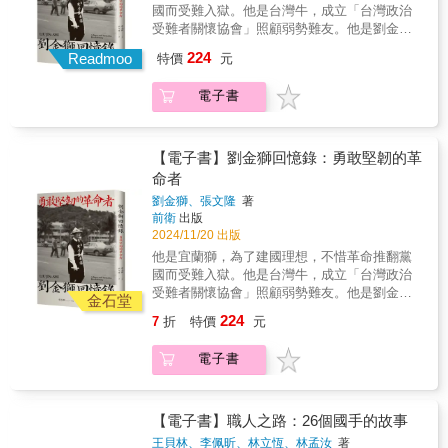
劇變，邱永漢逐漸從文學夢想轉向政治，並投
國而受難入獄。他是台灣牛，成立「台灣政治
繪製40幅彩色圖像，紀錄史明各個生命階段的
身於臺灣獨立運動。然而，隨著白色恐怖的來
受難者關懷協會」照顧弱勢難友。他是劉金
身影。
臨，當局對政治異議者進行殘酷鎮壓，迫使邱
獅，他的一生就是台灣民主的發展史，他不只
224
永漢不得不流亡香港，開始了他在異地的艱難
Readmoo
特價
元
見證，更參與其中。 劉金獅，1935年出生
生活。在流亡期間，邱永漢不僅面對生活的困
於宜蘭蘇澳猴猴，童年便目睹了二二八事件的
頓，還要忍受心靈上的孤獨與失落。然而，這
電子書
血腥屠殺。十三歲工作時，聽聞「思想犯」一
段落魄的經歷並未讓他失去對未來的信心。相
詞，開始領悟台灣人在獨裁政權壓迫下的無聲
反，他憑藉著堅韌和智慧，逐漸在香港和日本
悲嘆。 1962年，因參加台灣獨立組織「興
商業市場站穩腳跟，從寄人籬下的流亡者，蛻
台會」被捕，經歷了嚴酷的審訊和十年的牢獄
【電子書】劉金獅回憶錄：勇敢堅韌的革
變成實現財富自由的成功商人。邱永漢的故事
生活。出獄後，在經營皮革事業的同時，熱心
命者
並非只是政治抗爭的紀實，也是關於如何在逆
支持黨外運動，曾積極為郭雨新、盧修一、李
境中奮鬥、找到成功之路的啟示。他在書中反
劉金獅、張文隆
著
應元等人助選，是黨外運動中不可或缺的力
前衛
出版
思了自己從政治激進分子到商業奇才的轉變，
量。1987年，與志同道合的難友創立「台灣政
2024/11/20 出版
展現了如何在最困難的時期仍然能夠保持清晰
治受難者聯誼總會」，後並長期擔任會長，致
的頭腦，並最終改寫命運。《我的青春臺灣，
他是宜蘭獅，為了建國理想，不惜革命推翻黨
力於關懷受難者的生活。 本書透過口述史
我的青春香港》不僅是一個人的青春故事，更
國而受難入獄。他是台灣牛，成立「台灣政治
專家張文隆的長期訪談、記錄撰寫，忠實地敘
是整個世代的共同記憶。對於關心臺灣歷史、
受難者關懷協會」照顧弱勢難友。他是劉金
述劉金獅的成長經歷、受難經過，以及參與黨
金石堂
臺獨運動、國族認同與個人奮鬥的讀者來說，
獅，他的一生就是台灣民主的發展史，他不只
外民主運動的心路歷程，揭示他在威權統治的
224
7
折
特價
元
這本書無疑是一部不容錯過的經典之作。
見證，更參與其中。 劉金獅，1935年出生
迫害下如何堅定信念、勇敢面對。劉金獅始終
於宜蘭蘇澳猴猴，童年便目睹了二二八事件的
站在街頭和黨外運動的最前線，為了實現台灣
電子書
血腥屠殺。十三歲工作時，聽聞「思想犯」一
民主化和獨立建國奮鬥不懈。他的經歷不僅是
詞，開始領悟台灣人在獨裁政權壓迫下的無聲
台灣民主運動的縮影，更是台灣人勇於追求自
悲嘆。 1962年，因參加台灣獨立組織「興
由的歷史見證。【專文推薦】「金獅兄的一
台會」被捕，經歷了嚴酷的審訊和十年的牢獄
【電子書】職人之路：26個國手的故事
生，就是台灣民主發展史，他不只見證，更參
生活。出獄後，在經營皮革事業的同時，熱心
與其中。」---陳菊（監察院院長）「很榮幸能
王貝林、李佩昕、林立恆、林孟汝
著