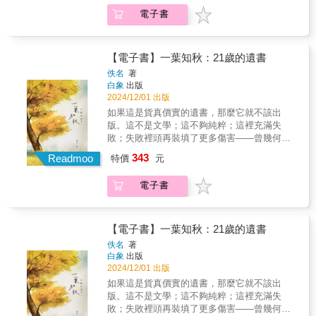
讀透了就能產生智慧，一知半解是辦不到的。
成了對生命最大的諷刺。◎本書是自傳、回憶
本書記錄了孫理蓮生命中一個個令人動容的片
電子書
名人專文推薦政治是一時的，監察委員是一時
錄，亦可說是遺書，沒有靜謐安詳對於人生的
段。從26歲來到台灣，到82歲高齡在工作中辭
的；藝術是持久的，教育是持久的。無論是投
懷想，只有困苦與無可消解的忿恨。◎作者出
世，她從來沒有片刻停下救助的腳步。她走遍
身醫學、教育或企業管理，孟雄皆秉持著「勤
生千禧年後，早早就是他人口中的草莓、媽寶
台灣社會的角落，傾聽痛苦、伸出援手，長達
勞是快樂的關鍵」的信念，不僅展現出堅韌與
與不知足。他終於只能提筆對抗，試圖自成一
【電子書】一葉知秋：21歲的遺書
51年的奉獻，點亮一個又一個黑暗角落。受到
樂觀的態度，更將父親傳承的閱讀習慣以及對
個體系，剖析安穩路途上的所有乖舛是如何充
佚名
著
她影響與幫助的人有近百萬之多，她也因此被
精神生活的追求，落實在生活與工作中。孟雄
斥著荒謬。◎全文27萬字，僅分為三大章節，
白象
出版
譽為「台灣德蕾莎」。本書帶領讀者跟隨她的
的灑脫與成功，要歸功於來自父親的教誨與妻
打破傳統自傳體的敘事法，章節之交都是一次
2024/12/01 出版
生命旅程，從美國到台灣、從山地到海外，見
子的支持。他的夫人：林澄枝女士本身就是一
思想或境況的重大轉折點。
如果這是貨真價實的遺書，那麼它就不該出
證她為每一個苦難的生命帶來愛與希望。她以
位傑出的女性。在澄枝擔任「實踐」校長時，
版。這不是文學；這不夠純粹；這裡充滿失
一生的時間，身體力行地告訴我們──如果你覺
我常接受她的邀請與年輕學生討論我所提倡的
敗；失敗裡頭再裝填了更多傷害——曾幾何
得世界不夠好，那就改變它吧！【感動推薦】
進步觀念；她後來擔任文建會主委時，也有積
時，痛苦也必須變成商品販賣。存在其中的所
瑪莉安／孫理蓮之女吳瑞仁／基督教芥菜種會
極的表現與卓越的成就。這對夫婦實在是台灣
343
Readmoo
特價
元
有文字，都是諷刺。再把它們公諸於世，便完
董事長何飛鵬／城邦集團首席執行長夏忠堅／
社會珍貴的資產。——遠見．天下文化事業群
成了對生命最大的諷刺。◎本書是自傳、回憶
中華基督教救助協會秘書長鄭仰恩／台灣神學
創辦人／高希均
電子書
錄，亦可說是遺書，沒有靜謐安詳對於人生的
院教授蕭渥廷／蔡瑞月文化基金會董事長【深
懷想，只有困苦與無可消解的忿恨。◎作者出
情好評】理蓮相信法蘭克．劉巴赫（Frank
生千禧年後，早早就是他人口中的草莓、媽寶
Laubach）的理念：「當你先滿足一個人的迫切
與不知足。他終於只能提筆對抗，試圖自成一
需要後，你才能滿足他的真正需要──對救世主
【電子書】一葉知秋：21歲的遺書
個體系，剖析安穩路途上的所有乖舛是如何充
的渴望。」她告訴我：「我為上帝而工作，這
佚名
著
斥著荒謬。◎全文27萬字，僅分為三大章節，
是最幸福的生活！」──瑪莉安，孫理蓮之女孫
白象
出版
打破傳統自傳體的敘事法，章節之交都是一次
女士最讓人動容的是，她將所有救助工作都視
2024/12/01 出版
思想或境況的重大轉折點。
為「家內之事」。她如慈母般妥貼照顧人，更
如果這是貨真價實的遺書，那麼它就不該出
如精打細算的媽媽，每一分資源都善用在刀
版。這不是文學；這不夠純粹；這裡充滿失
口、需要的人身上。盼望透過這本書，她的
敗；失敗裡頭再裝填了更多傷害——曾幾何