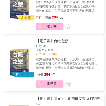
中消失，也被排除在家庭記憶之外，成了一個
紀錄台鐵改革成長過程，以及每一位台鐵員工
無處安放的幽魂。 為追尋祖父身影，作者於
付出努力背後所留下的笑與淚代代台鐵人職人
二?一?年申請傅爾布萊特獎學金來臺，展開長
精神的展現，台灣鐵道改革與進步的縮影從基
達一年的田野調查。她走訪臺灣各地，從首都
層做起，堅守鐵道四十年，見證台鐵這個百年
294
臺北到祖父成長的雲林西螺，也造訪綠島監獄
金石堂
7
折
特價
元
老店，如何「齊心協力、勇於改革」，又如何
等白色恐怖遺址，親身走入歷史現場。面對語
「全心投入、嶄新服務」，邁向安全永續的新
言隔閡，她努力學習中文，並尋求翻譯協助；
電子書
境界。 >>推動台鐵改革的路上：戮力推進渡過
同時積極訪談親戚、學者，拜會謝聰敏、彭明
五一事件的蘇貞昌前院長，核定台鐵票價合理
敏等臺灣民主運動前輩。其間，她也曾赴日尋
化方案的卓榮泰院長……。>>「運、工、機、
找祖父留下的日記。 《成為幽魂的總統》將這
電」跨領域之專才，在台鐵跨時代的公司化及
【電子書】台鐵之戀
段尋根經歷寫得如懸疑偵探小說般引人入勝，
票價調整過程中，全體台鐵人披荊斬棘，歷史
杜微
著
交織著作者在美臺日三地追查線索的過程，以
性的任務。>>一九八○年代台鐵許多的重大歷
時報文化
出版
及祖父母那一代的歷史片段──場景橫跨戰後初
史事件內幕、「類火車」展開勞資抗衡、時代
2025/06/10 出版
期的臺北、逃亡時期的香港與日本，最終祖母
巨輪－落實勞基法、重大事故的魔咒、紅眼會
紀錄台鐵改革成長過程，以及每一位台鐵員工
帶著四名年幼子女遠赴美國，一家人自此分隔
議與518密約……。>>面對各項台鐵重大挑
付出努力背後所留下的笑與淚代代台鐵人職人
兩地。 作者細膩描寫白色恐怖如何撼動一個家
戰，專業深入的分析，第一線的台鐵人心情寫
精神的展現，台灣鐵道改革與進步的縮影從基
族的命運。當讀者隨她走近廖家過往，也將意
照。本書概分為三部分：初始進入台鐵的磨練
層做起，堅守鐵道四十年，見證台鐵這個百年
識到：那從不是遙遠的政治事件，而是一場滲
294
期、成為中高階主管的成長期、以及身為台鐵
Readmoo
特價
元
老店，如何「齊心協力、勇於改革」，又如何
入無數家庭日常的災難，影響至今。 上一代出
負責人的奮鬥期。綜觀全書可以瞭解體會台鐵
「全心投入、嶄新服務」，邁向安全永續的新
於保護而選擇沉默，卻讓下一代在不知情中成
改革成長的過程，以及每位台鐵員工付出努力
電子書
境界。 >>推動台鐵改革的路上：戮力推進渡過
長。廖美文以自身經歷示範：當後代願意追
背後所留下的笑與淚。杜微40年的鐵道見證與
五一事件的蘇貞昌前院長，核定台鐵票價合理
問，被壓抑的家族隱痛終能開口。這不只是廖
真情告白！〡專文推薦〡蘇貞昌〡前行政院院
化方案的卓榮泰院長……。>>「運、工、機、
家的故事，也是許多臺灣家庭共同背負的歷史
長陳世凱〡交通部部長王國材〡中華郵政董事
電」跨領域之專才，在台鐵跨時代的公司化及
傷痕。
【電子書】訪父記：他的白髮與我們的時
長、前交通部部長徐衍璞〡國防部前副部長、
票價調整過程中，全體台鐵人披荊斬棘，歷史
代
前陸軍司令熊厚基〡總統府戰略顧問、前空軍