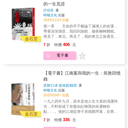
開的歷史大惑！做為一個喜愛歷史的高中生，
的。」震撼宗教界。★★＿＿他人生的這些關
的一生見證
理念便是：「歷史就在身邊，文化就是生
對我而言，歷史充滿著典範，歷史也充滿著困
鍵字，是了解現代台灣命運的鎖鑰 #日本治台
活。」。他強調歷史研究應與現代結合才有價
許信良
著
惑。腦裏裝著一長串當時無論如何都想不通的
三時期 #噍吧哖事件 #非武裝抗日運動 #啟
時報文化
出版
值，文化必須落實於生活才有意義。本書透過
困惑，我告別了像是中世紀的修道院一般的高
發會 #公民覺醒運動 #林獻堂 #新民會 #
2025/11/14 出版
其門生曾國棟的筆觸，不僅細膩勾勒了何教授
中生涯，準備邁向追尋智慧的人生新旅程。第
蔣渭水 #台灣議會設置請願運動 #北師抗日
的生平與治學業績，也呈現了這位古蹟研究先
第一章 天命的卒子暢論了滿洲人的命運，
三章 鬼使神差讀政大在愛丁堡的兩年，我曾經
學潮 #台灣民報 #美台團 #美台團辯士
驅的卓絕匠心與學術堅持。田野實踐，教化於
帶著深深酒意，我回到旅館，徹夜輾轉難眠。
認真研究當時在台灣不可能客觀研究的國共戰
#台灣文化協會 #台灣民族運動 #台灣啟蒙
樂：古蹟與文物研究的臺南典範何培夫教授不
再見了，東北。再見了，我的東北之旅遇見的
史。我非常驚異地發現蔣介石的治軍錯誤竟與
運動 #宗教改革 #台灣民眾黨 #台灣工友總
金石堂
僅在課堂上傳授知識，更實踐「教室與田野共
那些古人。回憶像翱翔在東北蔚藍長空的蒼
唐、宋、明三朝的亡國之君如出一轍。 一九四
聯盟 #開元寺 #解放佛學 #赤道報 #安
406
7
折
特價
元
濟」的教學方法。他要求學生史蹟踏查，親訪
鷹，俯視著崎嶇不平的我的一生旅程，有時盤
八年的徐蚌會戰是決定國共內戰勝敗的最關鍵
平讀報社本書特色1.台灣史權威李筱峰教授代
文物掌故，並以臺南市列級古蹟為主要教材，
旋不去，有時稍縱即逝。啊！天命的卒子，我
戰役。在整個作戰過程，中共基本上賦予前線
表作，補齊台灣日治史最重要一塊拼圖。2.看
電子書
引導學生認識文物中所涵蓋的歷史、宗教、民
輕輕嘆息，我又何嘗不是！第二章 志在總
將領指揮全權，而蔣介石則在中樞全程遙控。
見台灣第一次「公民覺醒」運動是怎麼出現，
俗、藝術等多重文化內涵。本書彙集何教授早
統的農家小孩金門砲戰的砲火漸漸止息，但
杜聿明將軍指揮的國軍主力本來很有機會突圍
如何影響現在、啟蒙當下。3.罕見文化、政
期對古蹟與文物研究的精華，為讀者展開一幅
是，兩岸關係的困惑並未跟著止息。一甲子過
脫困，卻因為蔣介石再三嚴令前往救援黃維兵
治、社會運動、社會啟蒙、宗教改革，多議題
府城文物傳奇的畫卷：1. 文物傳奇與風格剖
去了，我才恍然大悟，這或許是我終身不能解
【電子書】江南案與我的一生：吳敦回憶
團而致全軍覆沒。 如果蔣介石能像劉備重用諸
交織的人物傳記。4.圖文並茂，看見日治時期
析：何教授對傳統建築裝飾與器用文物進行了
開的歷史大惑！做為一個喜愛歷史的高中生，
錄
葛亮一樣重用薩老師，國共內戰的結局或許不
知識菁英的思想與人脈交友網絡。5.不只是傳
細膩的類型學研究，探討其在臺南發展出的風
對我而言，歷史充滿著典範，歷史也充滿著困
會一樣！第四章 大徹大悟在英倫在一九六二
記，還看見革命與生命的熱力，深具文化關懷
吳敦/口述 藍祖蔚/錄寫
著
格與意涵。．匾額文采篇：府城廟宇古老匾額
惑。腦裏裝著一長串當時無論如何都想不通的
年十月舉行的工黨代表大會，英國反對黨領袖
與勵志性。
時報文化
出版
眾多，他記錄了臺灣現存年代最早的明代匾額
困惑，我告別了像是中世紀的修道院一般的高
工黨黨魁蓋茨克（Hugh Gaitskell，1906-
2025/10/07 出版
——北極殿「威靈赫奕」（1669年），並透過
中生涯，準備邁向追尋智慧的人生新旅程。第
1963）發表了一篇讓現場歡聲雷動的動人心弦
一九八四年九月，原本是他人生大喜的鴻運時
匾額的年代、名稱、地理符號（如北極殿的
三章 鬼使神差讀政大在愛丁堡的兩年，我曾經
的演講。他說： 英國加入聯邦歐洲，將會是作
光，不料卻成了命盤由紅轉黑的命運轉折
「鷲嶺」匾印證府城地勢）乃至御匾數量，彰
認真研究當時在台灣不可能客觀研究的國共戰
為獨立國家的英國的終結，將會是千年英國歷
點……。他的江湖從彈子房揭開序幕，在舊金
顯臺南的歷史地位。．神像粧塑與辟邪物：他
史。我非常驚異地發現蔣介石的治軍錯誤竟與
金石堂
史的終結。 但是，在一九六七年執政的工黨政
山震驚世界，在電影院獲得滿堂彩。他的人生
探討了道教神像的造型、色彩與文化意義。他
唐、宋、明三朝的亡國之君如出一轍。 一九四
336
7
折
特價
元
府卻比一九六一年執政的保守黨政府更進一
曾經「白字連篇，辭不達意」，最後進入大學
更專注於常民生活中的辟邪物，如臺南安平的
八年的徐蚌會戰是決定國共內戰勝敗的最關鍵
步，不理會大多數英國人的任何疑慮，不要求
為學子授課。他相信大哥，憑著滿腔熱血「為