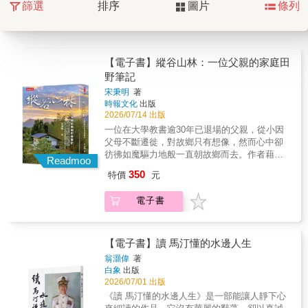
篩選
排序
圖片
條列
【電子書】縱谷山林：一位父親的家庭田
野筆記
宋秉明
著
時報文化
出版
2026/07/14 出版
一位在大學教書逾30年已退場的父親，從小因
父母不斷遷徙，對故鄉只有想像，然而心中卻
彷彿如魔驅力地般一直朝故鄉而去。作者藉由
Readmoo
自述式書寫，透過以家庭生活為主要背景，用
350
特價
元
故事性與生活化文字，留給孩子們難以形容的
身世、成長與圓夢，與處世價值觀等。是一本
電子書
部父親家庭觀的田野筆記。另一方面，這位父
親雖然一生平凡，卻也積累了豐富的生命經
驗，來不及在退場前收拾妥，如今已退場多年
仍反芻不盡，他視書寫與自省為療癒過程，此
【電子書】讀 馬汀懂的水邊人生
書或可類屬敘事治療之例。
翁灝偉
著
白象
出版
2026/07/01 出版
《讀 馬汀懂的水邊人生》是一部能讓人靜下心