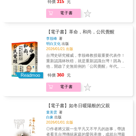
多簍，如今僅剩一艘磺火船，孤身在海上搖搖
量，持續前行。——《超人再起》導演、本書
315
特價
元
教蘭陽青年會暨蘭陽舞蹈團創辦人吳道遠｜神
與做事，都要實實在在。」 如此簡單，卻是行
晃晃&hellip;&hellip; 本書收錄的九篇人物故
作者 曲全立專文推薦──蔣萬安｜台北市市長張
父孫翊倫｜輪椅小巨人沈利倩｜老鷹紅豆姚宥
走人生的金科玉律。 是這樣的在地精神，成為
事，以親切平實的文字，帶領讀者走進老職人
善政｜桃園市市長感動推薦──趙翠慧｜台灣超
電子書
米｜競速甜心林易超｜醫師杜英吉｜醫師、迦
我們社會的強大根基， 是他們雙手的代代接
的家中，感受他們的生命活力，認識我們熟悉
人首席顧問謝源一｜泓德能源負責人曾國強｜
南身心障礙養護院創辦人洪 蘭｜台北醫學大
力，撐起這座小島。 「教囡仔」的雞毛撢子、
的物件是如何與他們的一生牢牢綁在一起。而
聚賢研發公司董事長暨公益信託生生不息教育
學、中央大學講座教授姜義村｜國立臺灣師範
廟宇傳來的咚咚鼓聲、每逢佳節餐桌上的傳統
在現代化的浪潮下，他們對自身工作的堅持，
基金發起人程淑芬｜國泰金控投資長、亞洲投
大學復健諮商與高齡福祉研究所教授、副學務
糕餅、金黃琥珀色的古早味糖膏、海納千船的
【電子書】革命，和尚，公民覺醒
讓傳統文化得以延續，也讓我們看見：有時
資人氣候變遷聯盟主席 謝慧敏｜京都念慈菴總
長吳俊傑｜台大理學院院長吳宗信｜國家太空
漁港&hellip;&hellip; 這些看似平凡的事，是你
候，就是那一股傻勁與執著，生命才得以綻放
經理林丙輝｜集中保管結算所董事長吳昌錫｜
李筱峰
著
中心主任黃秀華｜槑齋主人阮錦源｜陸海空三
我的兒時記憶，是庶民生活的軌跡，更是臺灣
明白文化
出版
光芒。 &mdash;&mdash;獻給每一位堅持用
台北錫口扶輪社創社社長、台灣超人顧問劉大
棲鐵人曾琮諭｜博士生、作家、演說家李偉文
僅存職人的一生懸命。 當雞毛撢子需求漸漸消
2026/01/21 出版
手、用心、用時間慢慢工作的人
潭｜教授林啟通｜唐寶寶大器樂團團長康木祥
｜牙醫師、作家、荒野保護協會榮譽理事長
失，這個在旁人眼裡的雞毛小事，卻是陳忠露
&mdash;&mdash; 在地推薦 Banbi｜旅遊攝影
｜藝術家陳美麗｜中華民國聖力樂活關懷照顧
台灣史研究權威，李筱峰教授最重要代表作！
夫妻倆堅守一世的志業；當鹿港鎮還在沉睡，
師、作家 王盛弘｜作家 古碧玲｜《上下游副
協會理事長趙麗嬿｜拾荒英雄趙文正女兒莊傑
重新認識林秋梧，就是重新認識台灣！因為，
手工蒸籠職人陳錦煌嘴角微微抿著，汗水從額
刊》總編輯 卓君澤｜知名運動媒體人 凌宗魁｜
任｜森林城市協會理事長廖燦誠｜盲書藝術家
他，開啟了史無前例的「公民覺醒」年代。他
角滑落，這是他七十年如一日的日常；金山淡
建築文資工作者 張敬業｜鹿港囝仔文化事業有
劉一峰｜花蓮玉里天主堂神父吉雷米｜台語節
生平的人脈網絡，形塑今日的台灣主體意識！
360
金公路沿岸在鼎盛時期，一晚漁獲量高達八百
Readmoo
特價
元
限公司創辦人 賴家華｜金山漫遊執行長 本書特
目主持人、作家秘克琳｜神父、財團法人天主
★補齊台灣史最重要一塊拼圖，罕見文化、政
多簍，如今僅剩一艘磺火船，孤身在海上搖搖
色 ◎增進語文、歷史、社會公民素養的最佳讀
教蘭陽青年會暨蘭陽舞蹈團創辦人吳道遠｜神
治、社會運動、宗教改革，多議題交織。一個
晃晃&hellip;&hellip; 本書收錄的九篇人物故
電子書
物 ◎認識臺灣各地傳統工藝、探討工作的意義
父孫翊倫｜輪椅小巨人沈利倩｜老鷹紅豆姚宥
學生，一位和尚，一名辯士，林秋梧如何成為
事，以親切平實的文字，帶領讀者走進老職人
◎深刻描繪臺灣人文精神與文化底蘊，以及人
米｜競速甜心林易超｜醫師杜英吉｜醫師、迦
今日「抗中保台」運動的精神象徵？他交往的
的家中，感受他們的生命活力，認識我們熟悉
與環境的情感連結
南身心障礙養護院創辦人洪 蘭｜台北醫學大
人脈網絡，如何形塑今日的台灣主體意識？大
的物件是如何與他們的一生牢牢綁在一起。而
學、中央大學講座教授姜義村｜國立臺灣師範
時代裡的傳奇人物，為何能跨越時空，成為今
【電子書】如冬日暖陽般的父親
在現代化的浪潮下，他們對自身工作的堅持，
大學復健諮商與高齡福祉研究所教授、副學務
日社會改革的啟蒙者？★★＿＿跨越一百年，
童美雲
著
讓傳統文化得以延續，也讓我們看見：有時
長吳俊傑｜台大理學院院長吳宗信｜國家太空
映照出台灣對自由民主最熾熱的渴望與勇氣！
白象
出版
候，就是那一股傻勁與執著，生命才得以綻放
中心主任黃秀華｜槑齋主人阮錦源｜陸海空三
林秋梧，是當代台灣社會運動中，必定被高高
2026/01/01 出版
光芒。 &mdash;&mdash;獻給每一位堅持用
棲鐵人曾琮諭｜博士生、作家、演說家李偉文
標舉的領航標誌。他的人生，是台灣現代史最
◎作者將父親一生平凡又不平凡的故事，帶讀
手、用心、用時間慢慢工作的人
｜牙醫師、作家、荒野保護協會榮譽理事長
璀璨的縮影。雖然得年僅短短三十二載，卻是
者看見台灣傳統家庭的愛與承擔，成就台灣最
&mdash;&mdash; 在地推薦 Banbi｜旅遊攝影