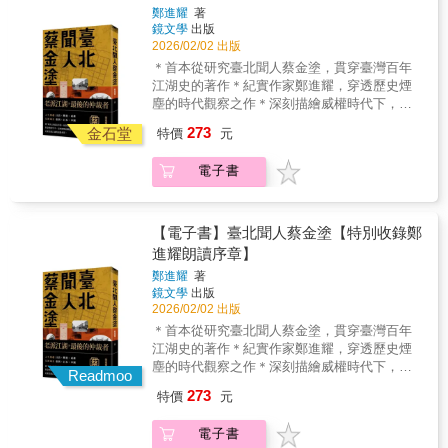
處黑暗，生命依然可以再次發光。紀錄片完成
境，選擇返臺長期服務，其胸懷與奉獻精神，
鄭進耀
著
議者，讓世界看見台灣的推手。 有些超人可能
後藉由群眾募資，在2024年實現院線上映的目
堪為典範，令人景仰。書中別出心裁地蒐錄大
鏡文學
出版
天生就被剝奪了重要的感知、肢體，但他們在
標，並創下台灣紀錄片票房影史前10名的佳
量與化學、生化主題相關的郵票，作為圖文佐
2026/02/02 出版
愛中成長，學會永不放棄；他們認真執著、不
績，陪伴30萬觀影人次跨越生命困境！ 接續
證與藝術點綴，使這本全彩傳記不僅是一位科
＊首本從研究臺北聞人蔡金塗，貫穿臺灣百年
斷在生命裡創造奇蹟。他們是—— 身著「美
《台灣超人》的好口碑，在2026年上映的《超
學家奮鬥歷程的記錄，更是一部兼具學術意涵
江湖史的著作＊紀實作家鄭進耀，穿透歷史煙
人腿」、在馴鷹的過程學會克服恐懼的少女；
人再起》中，曲全立將鏡頭轉向7位面對「後
與收藏趣味的「酶學主題郵集」。潘教授一生
塵的時代觀察之作＊深刻描繪威權時代下，江
熱愛台灣文化、揹著三太子徒步環島的法國
天」挑戰，仍不放棄的逆境勇士，他們是——
淡泊明志，寧靜致遠，終於葉落歸根，魂歸故
湖人與政治權力的折衝與悲歌＊以江湖倫理，
人； 賦予101電梯廢棄材料第二生命的鋼索藝
在黑暗奮力跳遠，打破亞洲紀錄的國手 氣爆
273
里。
金石堂
特價
元
守護傳統北管軒社的血脈老派江湖，最後的仲
術家； 帶領太空團隊、期待本土自製火箭能
中重度灼傷，仍願重返第一線的消防員 即便
裁者人生橫越 日治X戰後X戒嚴足跡遍及 臺灣X
順利升空的科學家； 來自法國的神父，在花
雙目失明，仍能譜出明亮之歌的音樂家…… 這
電子書
日本X中國時代浪潮中，蔡金塗與臺灣江湖百年
蓮玉里為身心障礙者開設回收廠； 天生失去
些「跌倒後還願意再走一次」的台灣超人們，
史。從「城哥」到臺北市第一屆民選議員，蔡
雙手的女孩，在育幼院中鍛鍊出以足代手的繪
不僅以巨大的勇氣走過了生命中的逆境，更在
金塗的生平，是理解戰前戰後臺日地下社會的
畫能力…… 歷時3年，《台灣超人》記錄了近
重生之後伸出援手，陪伴與自己有著相似經歷
關鍵，也是老派江湖的最後身影。他的喪禮，
百位克服「先天」困境（如肢體殘缺、疾病）
【電子書】臺北聞人蔡金塗【特別收錄鄭
的人前行。透過他們的故事，我們看見了傷痕
國內外政商名流、江湖人士到場悼念他的名
的生命鬥士，希望透過影像，讓人看見即使身
進耀朗讀序章】
如何轉化為力量，成就勇敢穿越黑暗、再次發
號，可以為歌仔戲名角楊麗花．葉青鎮場他的
處黑暗，生命依然可以再次發光。紀錄片完成
光的生命軌跡。 《傻瓜與超人•超人再起》（見
鄭進耀
著
故事，能看見蔣介石父子、田中角榮和辜寬敏
後藉由群眾募資，在2024年實現院線上映的目
光重生紀念版）一書，為2024年出版的《傻瓜
鏡文學
出版
蔡金塗的一生，橫跨日治、戒嚴年代，他是地
標，並創下台灣紀錄片票房影史前10名的佳
2026/02/02 出版
與超人》增訂版，書中增加了四個超越自我的
方頭人、藝陣推手，也是民間社會和政權間的
績，陪伴30萬觀影人次跨越生命困境！ 接續
生命故事。透過這些故事，或許，你會想起生
＊首本從研究臺北聞人蔡金塗，貫穿臺灣百年
重要協商者。他一生既深入臺日關係，也常仲
《台灣超人》的好口碑，在2026年上映的《超
命裡那些「不知道還能不能撐下去」的漫長黑
江湖史的著作＊紀實作家鄭進耀，穿透歷史煙
裁複雜的江湖事務，媒體無法定位他，只能稱
人再起》中，曲全立將鏡頭轉向7位面對「後
夜，也慢慢開始相信，只要願意不斷往前，路
塵的時代觀察之作＊深刻描繪威權時代下，江
之為：「臺北聞人」。鄭進耀深度採訪、重建
Readmoo
天」挑戰，仍不放棄的逆境勇士，他們是——
自然會出現。因為，每一次身處絕境，才是力
湖人與政治權力的折衝與悲歌＊以江湖倫理，
蔡金塗與他前後的時代： 第一本研究臺北聞
在黑暗奮力跳遠，打破亞洲紀錄的國手 氣爆
273
特價
元
量覺醒的開始！本書由★金馬獎、金鐘獎平面
守護傳統北管軒社的血脈老派江湖，最後的仲
人蔡金塗生平的著作 看見從日治到戰後，臺
中重度灼傷，仍願重返第一線的消防員 即便
攝影師 李思敬 攝影★知名書法藝術家 王志揚
裁者人生橫越 日治X戰後X戒嚴足跡遍及 臺灣X
日之間的「江湖」 動盪的時代，地方頭人擔
雙目失明，仍能譜出明亮之歌的音樂家…… 這
電子書
題字★台灣首席3D導演曲全立，用鏡頭與文字
日本X中國時代浪潮中，蔡金塗與臺灣江湖百年
負起協商、主持公道的角色 從蔡金塗身上，
些「跌倒後還願意再走一次」的台灣超人們，