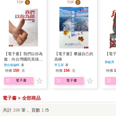
TOP
TOP
1
2
【電子書】我們以你為
【電子書】攀越自己的
【電
傲：向台灣國民英雄致
高峰
鄭毓秀
敬
聯合報編輯
著
李玉屏
著
150
156
1
特價
元
特價
元
特價
電子書
電子書
電子書 > 全部商品
共計
198
筆， 頁數
1
/5