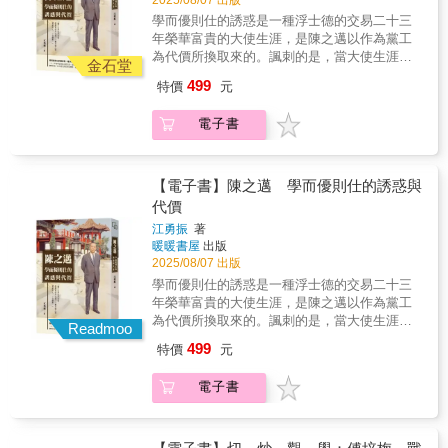
接手後不久，決定結束月結包飯的服務，專心
對地方文化的深遠影響，其貢獻至今仍持續啟
一九六〇年代西方學生運動那樣的台灣民主運
的主人，已經在台灣歷史的進程中被喚醒！
致力於水果銷售，後又因病無法繼續經營，作
學而優則仕的誘惑是一種浮士德的交易二十三
發無數文史工作者。開卷展讀，既是對這位
動。在台灣民主已成歷史現實的一九九〇年
者便毅然決定接手家族事業，並重新打造品牌
年榮華富貴的大使生涯，是陳之邁以作為黨工
「古蹟文物研究之推手」的最高致敬，也是一
代，回想《風雨之聲》引起的一九七七年的省
形象。而後更進一步投身台南文史工作，創辦
為代價所換取來的。諷刺的是，當大使生涯走
次全面認識臺南與臺灣文史根基的深度學習。
議會圍剿事件，我不禁迷惑：這個事件到底是
金石堂
莉莉水果文化館、編纂《莉莉水果有約》月
向尾聲時，他卻滋生是否虛擲一生的悔恨之
國民黨精心佈置讓我跳下的陷阱？還是上天精
499
特價
元
刊，致力於讓顧客認識台灣水果與台南文化，
心。「做了大半生外交官，而國家的外交到了
心佈置讓國民黨跳下的陷阱？第七章 中壢事件
也讓這間傳統水果店多了一分人文味。本書作
一蹶不振之境。國破家亡，一生離亂。」陳之
中壢事件燒毀了國民黨以舞弊竊取選舉果實的
電子書
者李文雄是莉莉水果店第二代經營者，從日本
邁作為冷戰鬥士、蔣介石的反共尖兵，一朝為
黑幕，燒出了台灣大地的民主生機。受到中壢
時代、美援時期、經濟發展期到現代；從南門
黨工，終生為黨工。但出賣自己靈魂所換取的
事件的影響，台灣的民主人士第一次擁有主導
市場的攤子到府前路的竹仔厝；從賣水果與擔
榮華富貴，最後卻慨嘆悔恨所為何來？在中國
省議會運作的氣勢和力量。受到中壢事件的鼓
仔麵發展到月結包飯服務，涵蓋水果與冰品、
近現代學而優則仕的人物裡，陳之邁所留下來
【電子書】陳之邁 學而優則仕的誘惑與
舞，大量具有民主意識的黨外運動菁英踴躍投
青果批發與零售，他在書中細數家族記憶與經
的傳記資料雖然比不上胡適，但與蔣廷黻相比
入第二年被中斷的選舉，不管參選或者助選。
代價
歷，娓娓道出近八十年來的果實人生。如今傳
絕不會遜色。陳之邁是可以成為一個傑出的政
正是這些人開創了「美麗島」時代。經歷中壢
江勇振
著
承三代的莉莉，是在地人家喻戶曉的老字號水
治學者的。然而，對他而言，學而優則仕是一
事件，一九七八年以後的台灣民主運動其實已
暖暖書屋
出版
果店，也是觀光客趨之若鶩的知名冰品店，除
個無可抗拒的誘惑。他學成歸國以後，只在清
經是不可能被擊敗的了。因為人民，這個歷史
2025/08/07 出版
了有香甜多汁的水果、清涼透心的冰品，還有
華大學教了四年的書，就學而優則仕去了。從
的主人，已經在台灣歷史的進程中被喚醒！
學而優則仕的誘惑是一種浮士德的交易二十三
難以忘懷的童年回憶與青春時代，刻印著府城
某個角度來說，他是予不得已也，因為求取功
年榮華富貴的大使生涯，是陳之邁以作為黨工
最甘美的集體記憶，以及彌足珍貴的歷史腳
名、做官是他曾祖二代未竟的祖業。陳之邁在
為代價所換取來的。諷刺的是，當大使生涯走
跡。
學而優則仕以後，在美國擔任參事十一年，其
Readmoo
向尾聲時，他卻滋生是否虛擲一生的悔恨之
間有六年兼公使銜。其後二十三年間，歷任駐
499
特價
元
心。「做了大半生外交官，而國家的外交到了
菲律賓、澳大利亞、紐西蘭、日本、教廷、馬
一蹶不振之境。國破家亡，一生離亂。」陳之
爾他大使，不但完成了他們家求取功名、入朝
電子書
邁作為冷戰鬥士、蔣介石的反共尖兵，一朝為
為官未竟的祖業，而且超越他父親希望外放為
黨工，終生為黨工。但出賣自己靈魂所換取的
公使的遺志。這二十三年的大使生涯是一種酬
榮華富貴，最後卻慨嘆悔恨所為何來？在中國
庸，酬庸他作為只問目的、不擇手段的黨工的
近現代學而優則仕的人物裡，陳之邁所留下來