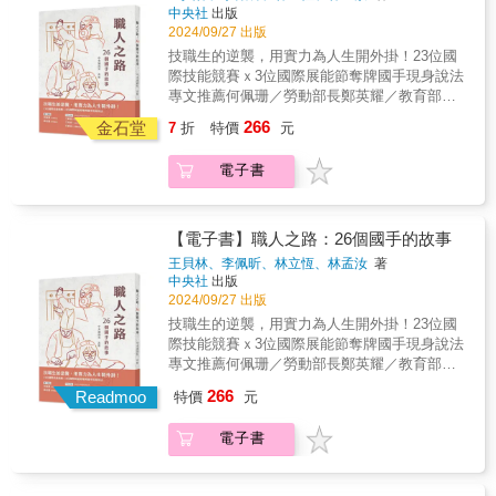
支持黨外運動，曾積極為郭雨新、盧修一、李
中央社
出版
跟劉金獅共同見證台灣歷史並且參與台灣的點
應元等人助選，是黨外運動中不可或缺的力
2024/09/27 出版
點滴滴，如今這些故事由張文隆記述下來，真
量。1987年，與志同道合的難友創立「台灣政
是彌足珍貴。」---Linda Gail Arrigo 艾琳達（人
技職生的逆襲，用實力為人生開外掛！23位國
治受難者聯誼總會」，後並長期擔任會長，致
權學者）「本書完整描述在政治壓迫的年代
際技能競賽ｘ3位國際展能節奪牌國手現身說法
力於關懷受難者的生活。 本書透過口述史
裡，劉前輩不畏艱難勇於對抗獨裁的歷史詩
專文推薦何佩珊／勞動部長鄭英耀／教育部長
專家張文隆的長期訪談、記錄撰寫，忠實地敘
篇，以及與夫人相互扶持的動人故事。」---陳
聯合推薦 ※依姓名筆畫順序排列王錫福／臺
266
述劉金獅的成長經歷、受難經過，以及參與黨
金石堂
7
折
特價
元
俊宏（東吳大學政治系教授、前國家人權博物
北科技大學校長江振誠／米其林名廚吳寶春／
外民主運動的心路歷程，揭示他在威權統治的
館館長）
世界麵包冠軍鄭志鴻（泥作阿鴻）／網路人氣
迫害下如何堅定信念、勇敢面對。劉金獅始終
電子書
泥作職人顏家鈺／臺灣科技大學校長 年輕的
站在街頭和黨外運動的最前線，為了實現台灣
她，以剪刀衝刺，以布尺衡度，返鄉打造出結
民主化和獨立建國奮鬥不懈。他的經歷不僅是
合地方文化的服裝品牌；聽障的他，以一手好
台灣民主運動的縮影，更是台灣人勇於追求自
廚藝勇闖天涯，征服世界的胃；曾荒廢課業的
【電子書】職人之路：26個國手的故事
由的歷史見證。【專文推薦】「金獅兄的一
他，在國三技藝班首嘗學習的意義與熱情，如
王貝林、李佩昕、林立恆、林孟汝
著
生，就是台灣民主發展史，他不只見證，更參
今成為致力翻轉技職教育的師鐸獎得主。這是
中央社
出版
與其中。」---陳菊（監察院院長）「很榮幸能
職人們以技藝開創人生的故事，他們也都曾是
2024/09/27 出版
跟劉金獅共同見證台灣歷史並且參與台灣的點
在技能界最高殿堂奪牌的台灣之光。台灣好手
技職生的逆襲，用實力為人生開外掛！23位國
點滴滴，如今這些故事由張文隆記述下來，真
2022年在有「技職奧運」之稱的國際技能競賽
際技能競賽ｘ3位國際展能節奪牌國手現身說法
是彌足珍貴。」---Linda Gail Arrigo 艾琳達（人
創下全球第三的紀錄，2023年再奪亞洲技能競
專文推薦何佩珊／勞動部長鄭英耀／教育部長
權學者）「本書完整描述在政治壓迫的年代
賽總冠軍，展現出台灣傲人的技職實力。本書
聯合推薦 ※依姓名筆畫順序排列王錫福／臺
裡，劉前輩不畏艱難勇於對抗獨裁的歷史詩
266
兼顧歷史縱深與廣度，囊括多樣化職類，報導
Readmoo
特價
元
北科技大學校長江振誠／米其林名廚吳寶春／
篇，以及與夫人相互扶持的動人故事。」---陳
老中青三代國手堅毅的奮鬥歷程，記錄備賽的
世界麵包冠軍鄭志鴻（泥作阿鴻）／網路人氣
俊宏（東吳大學政治系教授、前國家人權博物
汗水、淚水與超人的意志力，以及他們用專業
電子書
泥作職人顏家鈺／臺灣科技大學校長 年輕的
館館長）
和熱血走出的職人之路！
她，以剪刀衝刺，以布尺衡度，返鄉打造出結
合地方文化的服裝品牌；聽障的他，以一手好