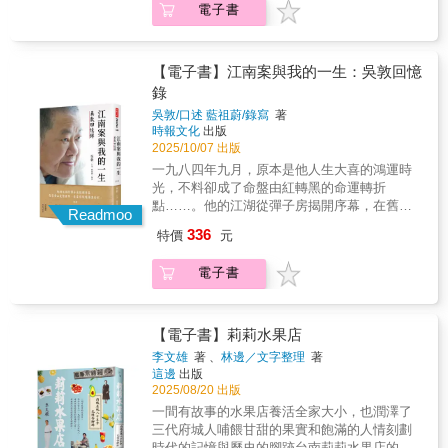
「劍獅」，追溯其由來（水師部隊旗幟、雄壯
戰役。在整個作戰過程，中共基本上賦予前線
電子書
任何條件申請入歐。 蓋茨克是正確的：聯邦歐
國鋤奸」，終究成了棋子。歷經江南案的風口
圖騰）與民俗意涵（驅魔逐厲、祈福辟
將領指揮全權，而蔣介石則在中樞全程遙控。
洲將會是歐洲民族國家的終結，主權國家的終
浪尖，他將此生的波瀾與真實，做出真誠告
邪）。．石獅的斷代研究：何教授從石獅的大
杜聿明將軍指揮的國軍主力本來很有機會突圍
結，歷史國家的終結，將會是歐洲千年歷史的
白。江南案的「真相」就像病毒一般，鬆動也
小、材質、雕刻方式與造型特徵，整理出清代
脫困，卻因為蔣介石再三嚴令前往救援黃維兵
終結。但是，這是歷史舊篇章的終結，歷史新
摧毀了蔣家政權。陰錯陽差改變了蔣家，也改
【電子書】江南案與我的一生：吳敦回憶
早期、中期、晚期至日治時期石獅的演變趨
團而致全軍覆沒。 如果蔣介石能像劉備重用諸
篇章的開始。這是人類新文明的開始！ 在一九
變了台灣的命運。沒有江南案，吳敦也許只是
錄
勢。他指出石獅的風格從溫順漸顯誇張，寫實
葛亮一樣重用薩老師，國共內戰的結局或許不
六〇年代的最後幾年，在歐洲文藝復興之後的
個很會鬥毆鬧事的幫派混混，但他開的那一槍
性（如性器官的雕刻）亦趨向誇大，忠實反映
會一樣！第四章 大徹大悟在英倫在一九六二
吳敦/口述 藍祖蔚/錄寫
著
人類新文明開始醞釀的歷史關鍵時刻，我在愛
雖然導致有人喪命，有人家破，有人丟官，卻
了現代「開放」的思潮。2. 古蹟與歷史的結
年十月舉行的工黨代表大會，英國反對黨領袖
時報文化
出版
丁堡，我在英國，我在歐洲：我何其幸運！第
改寫了台灣歷史，絕對值得留下隻字片語給歷
合：他倡議「古蹟中藏古物，古物又實古蹟內
工黨黨魁蓋茨克（Hugh Gaitskell，1906-
2025/10/07 出版
五章 台灣社會力的分析在《大學雜誌》改組之
史一個交代。沒有陳啟禮，就沒有吳敦，他是
涵」。他將古蹟分為「生活性」（如寺廟）和
1963）發表了一篇讓現場歡聲雷動的動人心弦
一九八四年九月，原本是他人生大喜的鴻運時
前，李登輝就是《大學雜誌》關於農業問題和
我一輩子的大哥。然而，沒有陳啟禮，也就沒
「紀念性」（如城郭、砲臺）兩大類，並分析
的演講。他說： 英國加入聯邦歐洲，將會是作
光，不料卻成了命盤由紅轉黑的命運轉折
農業政策的重要論文作者和研討會參與者。在
有江南事件。捲進江南案，對我而言純屬偶
其維護與欣賞方式。．熱蘭遮城與赤嵌樓：詳
為獨立國家的英國的終結，將會是千年英國歷
點……。他的江湖從彈子房揭開序幕，在舊金
蔣經國完全接班以後的國民黨黨政系統中出現
然。卻也是必然。如果不是有大哥預錄的保命
Readmoo
細回顧了荷蘭遺蹟在不同殖民政權下的變遷，
史的終結。 但是，在一九六七年執政的工黨政
山震驚世界，在電影院獲得滿堂彩。他的人生
的不少政治新星，可以從《大學雜誌》的常見
錄音帶，我們不會想要回台灣，也就不會遇上
336
特價
元
提醒後人勿忘歷史教訓。．礮臺與城郭：記錄
府卻比一九六一年執政的保守黨政府更進一
曾經「白字連篇，辭不達意」，最後進入大學
作者群以及社務委員名單中找到他們的名字。
一清專案，更不會成為兩個情報頭子惡鬥下的
臺灣清代礮臺的興建歷史與地理位置（如臺南
步，不理會大多數英國人的任何疑慮，不要求
為學子授課。他相信大哥，憑著滿腔熱血「為
《大學雜誌》讓接班的蔣經國找到人才，找到
犧牲品。時隔四十年，回頭檢視往事，只能
的四草礮臺、億載金城），見證臺灣在海防與
電子書
任何條件申請入歐。 蓋茨克是正確的：聯邦歐
國鋤奸」，終究成了棋子。歷經江南案的風口
問題，找到政策！ 被逐出聯合國以後的台灣內
說：「一切都是命，半點不由人。」回顧這輩
城防上的軍事價值。．城隍廟：探討城隍信仰
洲將會是歐洲民族國家的終結，主權國家的終
浪尖，他將此生的波瀾與真實，做出真誠告
外情勢雖然在主觀上讓蔣氏父子痛心疾首，卻
子，我最安慰的是原本被父親用「白字連篇，
如何反映人間的行政系統，以及城隍廟在空間
結，歷史國家的終結，將會是歐洲千年歷史的
白。江南案的「真相」就像病毒一般，鬆動也
在客觀上讓全面接班的蔣經國因禍得福。不必
辭不達意」臭罵的混小子，最後竟然也能進入
佈置上所呈現的幽明赫赫、醒世教化的風格。
終結。但是，這是歷史舊篇章的終結，歷史新
摧毀了蔣家政權。陰錯陽差改變了蔣家，也改
【電子書】莉莉水果店
枉費太多的精神和資源應付註定失敗的外交戰
文化大學、義守大學和新加坡南洋理工大學，
十年艱辛，拓碑奉一生：史料之大成的奠基者
篇章的開始。這是人類新文明的開始！ 在一九
變了台灣的命運。沒有江南案，吳敦也許只是
場，反而可以集中高度成長的經濟成果投資台
對著幾百位教授和學生，分享我在社會大學和
李文雄
著 、
林邊／文字整理
著
何培夫教授對臺灣文史最重大的貢獻，莫過於
六〇年代的最後幾年，在歐洲文藝復興之後的
個很會鬥毆鬧事的幫派混混，但他開的那一槍
灣的「十大建設」。而新政府高層職位首度出
這邊
出版
電影圈打造出來的歷練與見聞，那是其他教授
對碑碣文獻的採拓與整理。他將碑拓工作提升
人類新文明開始醞釀的歷史關鍵時刻，我在愛
雖然導致有人喪命，有人家破，有人丟官，卻
現的台籍人士，像副閣揆徐慶鐘、交通部長高
2025/08/20 出版
絕對無法在課堂上傳授給大家的人生血淚。我
為一門嚴謹的學術技藝：．採拓計畫的宏偉：
丁堡，我在英國，我在歐洲：我何其幸運！第
改寫了台灣歷史，絕對值得留下隻字片語給歷
玉樹以及省主席謝東閔，即使是象徵性的，也
沒有出口成章的才情，但在江湖打混過這些日
一間有故事的水果店養活全家大小，也潤澤了
自民國79年至88年，何教授主持執行國立中央
五章 台灣社會力的分析在《大學雜誌》改組之
史一個交代。沒有陳啟禮，就沒有吳敦，他是
多少緩和了台灣社會對國民黨政權的不滿和敵
子後，我再也不是昔日那個太保流氓，我很想
三代府城人哺餵甘甜的果實和飽滿的人情刻劃
圖書館臺灣分館的「採拓整理臺灣地區現存碑
前，李登輝就是《大學雜誌》關於農業問題和
我一輩子的大哥。然而，沒有陳啟禮，也就沒
意。一九七〇年代的台灣確實曾經有過一番新
把自己從社會大學歷練得來的心得讓更多人明
時代的記憶與歷史的腳跡台南莉莉水果店的歷