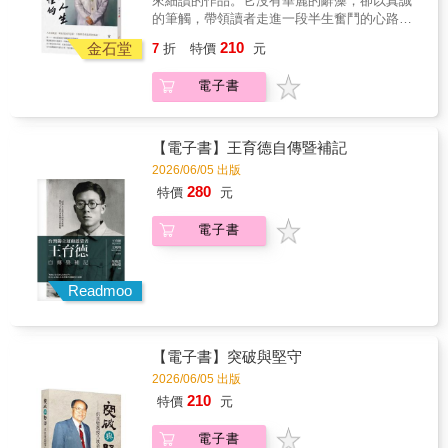
來細讀的作品。它沒有華麗的辭藻，卻以真誠
的筆觸，帶領讀者走進一段半生奮鬥的心路歷
程。作者翁灝偉(馬汀哥)出身平凡，卻走出不
210
金石堂
7
折
特價
元
凡。他從高職建教合作班一路進入軍校，投身
海軍二十餘年，歷經嚴苛的磨鍊與國家任務，
電子書
最終以上校之姿退伍。44歲那年，他選擇
「Reset」人生，轉身投入民間職場，在離岸風
電與船隊管理領域闖出新天地。他的故事不僅
是一段職涯的傳奇，更是一部足以拍成電影的
【電子書】王育德自傳暨補記
生命史詩。本書集結了作者近年筆耕有成的短
2026/06/05 出版
文，每篇約千字，篇幅適中卻蘊含深刻哲理。
280
特價
元
書中強調「累積的力量」：專業技術、人脈資
源、學問追求與家庭教育，都是成功的基石。
電子書
他在追求卓越的同時，仍保持父親的柔情與基
督徒的謙卑，透過「給孩子的一封信」與生活
中的儀式感，展現了領導者如何將熱情與責任
傳承給下一代。更令人動容的是，他在職涯轉
Readmoo
折中展現的韌性。從軍旅到民間，他提醒讀
者：「忘記背後，努力面前」，不要被過去束
縛，而要勇敢補齊人生的拼圖。書中也深刻描
【電子書】突破與堅守
繪了家庭的幸福與責任，透過家庭會議、生活
分享，讓人看見軍人卸下軍服後的柔軟與堅
2026/06/05 出版
定。在海上，他學會敬畏；在信仰中，他找到
210
特價
元
初心。這本書不僅是他個人的「三不朽」計畫
的實現，更是給予「三明治世代」最好的心靈
電子書