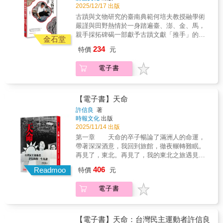
父；甚至想起那些曾陪伴過我們的親人身影。
而亮麗的一生，也描繪日治時代台灣文化啟蒙
2025/12/17 出版
從那些平凡卻最珍貴的日常點滴裡，獨家烘焙
運動人脈網絡蔣渭水、蔡培火等人的結交過
古蹟與文物研究的臺南典範何培夫教授融學術
那份屬於您的香甜家故事……◎代理經銷：白
程。 最珍貴的是，補齊佛教在台灣社會運
嚴謹與田野熱情於一身踏遍臺、澎、金、馬，
象文化更多精彩內容請見
動中扮演關鍵角色的重要歷史，並細解「解放
親手採拓碑碣一部獻予古蹟文獻「推手」的致
http://www.pressstore.com.tw/freereading/9786263
金石堂
佛學觀」如何影響台灣佛學界一百年。 作
敬之書何培夫教授窮盡一生尋找「看得見、摸
者李筱峰為林秋梧的姪孫，熟稔時代與人物細
234
特價
元
得到的歷史」融學術的嚴謹與田野的熱情於一
節，信手拈來，引經據典。本書補充更多新出
踏遍臺、澎、金、馬親手採拓2,273件碑碣從府
土的照片、檔案、口述歷史等資料，是探究台
電子書
城匾額的典故到石獅造型的時代變遷致力於將
灣史與台灣解放佛學的關鍵之作。★★＿＿美
冰冷的史料轉譯為溫暖、堅實的文化記憶《古
台團，愛台灣，時代先聲宣講運動！ 一九
蹟文物研究之推手》向這位古蹟文獻「推手」
二五年，為了啓迪民智，台灣文化協會專務理
致敬也是對所有文化守護者「執著不變，情懷
【電子書】天命
事蔡培火，前往東京購買社會教育影片數十卷
無悔」精神的頌揚執著不變，情懷無悔：一位
許信良
著
與電影放映機一部，設立「美台團」機構，巡
史蹟探勘者的四十年深耕城市的發展，根基於
時報文化
出版
迴台灣鄉間，解說影片內容，所到之處座無虛
文化底蘊，而文化的厚度與靈魂，則仰賴一代
2025/11/14 出版
席。當時的電影還處在默片階段，現場由「辯
代學者與知識份子的細心守護與書寫。臺南，
第一章 天命的卒子暢論了滿洲人的命運，
士」口述補說默片內容，林秋梧為最受歡迎當
作為臺灣歷史上首屈一指的文化古都，其豐富
帶著深深酒意，我回到旅館，徹夜輾轉難眠。
紅辯士之一，台灣公民覺醒與啟蒙運動如火如
多元的歷史與文物樣貌，正是透過這些「推
再見了，東北。再見了，我的東北之旅遇見的
荼展開！ ★★＿＿倡導解放佛學，透過社會改
手」的努力，才得以系統性地積累與傳承。
那些古人。回憶像翱翔在東北蔚藍長空的蒼
革來達成「解脫」的目標！ 台灣文化協會
406
《古蹟文物研究之推手：何培夫教授紀念專
Readmoo
特價
元
鷹，俯視著崎嶇不平的我的一生旅程，有時盤
分裂後，林秋梧出家為僧，赴日留學，從此倡
書》一書緬懷並記錄國立成功大學歷史學系何
旋不去，有時稍縱即逝。啊！天命的卒子，我
導「解放佛學」，影響台灣宗教界一百
培夫教授（1954-2022）一生奉獻於臺灣歷史、
電子書
輕輕嘆息，我又何嘗不是！第二章 志在總
年。 他提倡，反迷信、反普度、標舉女
古蹟與文物研究的卓越成就與治學精神，同時
統的農家小孩金門砲戰的砲火漸漸止息，但
權，把「解脫」的目標擴展到社會各層面。他
於行文之間梳理地方記憶，為「臺南學」奠定
是，兩岸關係的困惑並未跟著止息。一甲子過
說，「阿彌陀佛是世尊為開導下根智的人們假
堅實的學術基礎。何培夫教授的學術生涯，始
去了，我才恍然大悟，這或許是我終身不能解
說的理想佛，非事實的人物，是屬於空洞
【電子書】天命：台灣民主運動者許信良
於對本土文化無盡的深情與執著，其治學核心