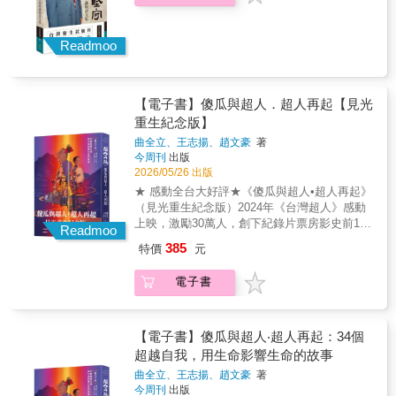
指引。《讀 馬汀懂的水邊人生》值得每位努力
向前的人收藏。它不是一本速讀的勵志書，而
是一部需要慢慢咀嚼的生命文本。當你翻開每
Readmoo
一頁，會感受到文字背後的真誠與力量，彷彿
坐在水邊，靜靜聆聽一位過來人娓娓道來的人
生智慧。◎代理經銷：白象文化更多精彩內容
請見
【電子書】傻瓜與超人．超人再起【見光
http://www.pressstore.com.tw/freereading/9786263
重生紀念版】
曲全立、王志揚、趙文豪
著
今周刊
出版
2026/05/26 出版
★ 感動全台大好評★《傻瓜與超人•超人再起》
（見光重生紀念版）2024年《台灣超人》感動
上映，激勵30萬人，創下紀錄片票房影史前10
Readmoo
名 續集《超人再起》未演先轟動，映前百場巡
385
特價
元
演，1.6萬人觀影淚推「此生必看！」一部關於
勇氣、重生與愛的電影，34個激勵人心、觸動
電子書
靈魂深處的生命故事正因親手縫補過破碎的自
己，即便餘生半聾半盲，台灣首席3D導演曲全
立，仍堅持拿起攝影機，記錄在台灣的各個角
落裡，那些同樣不願認輸的身影！ 35歲之前，
【電子書】傻瓜與超人‧超人再起：34個
曲全立是開啟音樂愛情故事風潮，在業界炙手
超越自我，用生命影響生命的故事
可熱的MTV曲導。他拍過上千支音樂錄影帶、
曲全立、王志揚、趙文豪
著
近萬支伴唱帶，KTV裡的熱門歌曲幾乎全都是
今周刊
出版