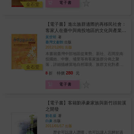
電子書
&rdquo;則分別討論新加坡客家姓氏組織的發展
金石堂
模式和特點，以及早期客家人經營的白鐵業的
興衰。 本書由新加坡國立大學中文系、新加坡
茶陽（大埔）會館和八方文化創作室聯合出
【電子書】進出族群邊際的再移民社會：
版。
客家人在臺中與南投地區的文化與產業經
濟
黃世明
著
臺灣文獻館
出版
2012/12/01 出版
本書就臺灣中部地區從東勢、新社、石岡至南
投國姓、中寮、埔里等有客家族群分佈之聚
落，詳細描繪當地自然環境、族群文化對產業
金石堂
發展的影響及再移民社會的歷史脈絡，並延伸
280
8
折
特價
元
探討自然災害後的產業轉變與重建等議題，體
現出客家族群在臺中、南投地區與其他族群所
電子書
共同建構的多元文化、產業特色及現況。
【電子書】客籍劉承豪家族與新竹頭前溪
之開發
劉名揚
著
白象
出版
2011/01/17 出版
歷史可以讓人讚嘆，也可以讓人沉醉於過