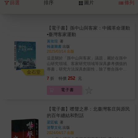
篩選
排序
圖片
條列
【電子書】孫中山與客家：中國革命運動
•臺灣客家運動
黃玫瑄
著
翰蘆圖書
出版
2025/03/14 出版
這是關於「孫中山與客家」議題，屬於在孫中
山研究領域、客家研究領域等深具參考價值的
專書，研究方法深具創新性，除了整合孫中山
金石堂
與客家研究的政治社會與文化意義，同時也分
252
7
折
特價
元
析中國革命運動與臺灣客家運動的歷史意涵。
孫中山既是客家人也是廣府人，夫人宋慶齡同
電子書
樣具有客家的血統。孫中山在推動近代中國革
命運動中，得到許多客家革命志士的協助，且
革命起義的地點也有多處是選擇在中國南方的
客家地區。孫中山的革命精神間接影響了當代
【電子書】噤聲之界：北臺灣客庄與原民
臺灣客家運動。1988年12月28日「還我母語」
的百年纏結和對話
運動，尊孫中山為「名譽總領隊」，參考孫中
梁廷毓
著
山的「和平 • 奮鬥 • 救中國」，將孫中山的遺
游擊文化
出版
像戴上口罩，標舉「和平 • 奮鬥 • 救客家」，
2024/04/17 出版
在臺北「國父紀念館」的廣場集結上萬人抗爭