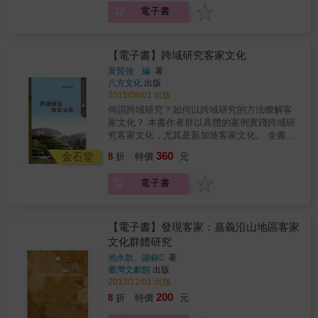
被歸在藝術類門，或因編輯成價格高昂的藝術
電子書
類書籍，常常使得這些具時代意義的歷史照片
被排拒於一般民眾眼光之外，本書保留了傳統
藝術書籍的高品質印刷與質感，但以更低廉的
價格向民眾推廣這些前輩攝影家的偉大作品，
【電子書】跨域研究客家文化
同時讓我們在遂行知曉前人努力的權利和義務
黃賢強 編
著
時能更容易一些，激發我們對前人更大的敬
八方文化
出版
意。
2015/08/01 出版
何謂跨域研究？如何以跨域研究的方法瞭解客
家文化？ 本書作者群以具體的案例實踐跨域研
究客家文化，尤其是新加坡客家文化。 全書共
分四輯。第一輯&ldquo;文化空間與展示客家
360
金石堂
8
折
特價
元
&rdquo;涉及不同地域的文化空間的比較，或從
博物館和文物館、或從客家圍龍屋、或從各地
電子書
虎豹別墅的比較，討論客家文化如何被呈現和
展演。第二輯&ldquo;文化符號與唱寫客家
&rdquo;則討論客家山歌創作的在地化和傳播的
跨域化，也討論客家意識或泛華人意識如何在
【電子書】發現客家：嘉義沿山地區客家
文學作品中展現，以及客家文化如何透過會館
文化群體研究
的刊物來傳承。第三輯&ldquo;風水文化與客家
池永歆、謝錦
著
意識&rdquo;分析新加坡客家人是如何在利用和
臺灣文獻館
出版
設計風水的過程中既實踐又變通傳統，也討論
2012/12/01 出版
客家廟堂網路如何構建跨國社會空間，以及論
200
8
折
特價
元
析權力結構中的博弈與互動對新加坡客家意識
的影響。第四輯&ldquo;客家氏族與行業文化