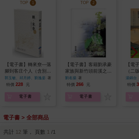
TOP
TOP
1
2
【電子書】轉來尞—落
【電子書】客籍劉承豪
【電
腳到客庄个人（含別
家族與新竹頭前溪之開
（二
冊）
發
郭玉敏、邱月婷、劉逸姿
著
劉名揚
著
湯錦台
228
266
3
特價
元
特價
元
特價
電子書
電子書
電子書 > 全部商品
共計
12
筆， 頁數
1
/1