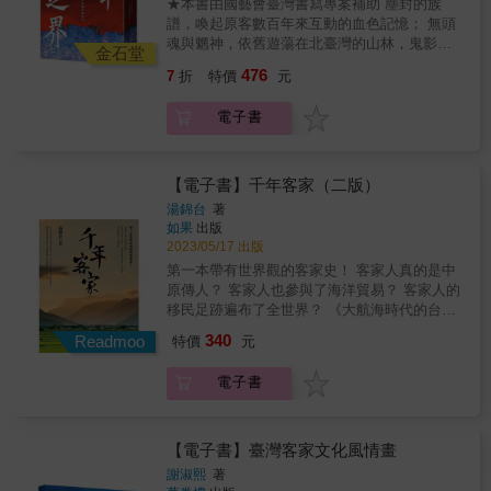
★本書由國藝會臺灣書寫專案補助 塵封的族
遊行。至今12月28日已被訂定為「全國客家
譜，喚起原客數百年來互動的血色記憶； 無頭
日」。本書出版有其時代意藴，能增強孫中山
魂與魍神，依舊遊蕩在北臺灣的山林，鬼影幢
研究與客家研究的意義與價值，激發時代青年
金石堂
幢。 「臺三線客庄浪漫大道」，作為國家強力
一起為國家發展而努力。
476
7
折
特價
元
推動的文化政策，透過發掘／發明客家文化與
美學符號，企圖重新活絡沿線客庄產業與觀
電子書
光，藉由夏雪紛飛的桐花詩意印象，讓遊人可
在每年的桐花祭體驗浪漫的山林氛圍。 然
而，臺三線的前身，不管是清朝時期的土牛
溝，抑或是日本時期的隘勇線，代表的卻是由
【電子書】千年客家（二版）
國家或民間以暴力手段劃設下的原／漢分界。
湯錦台
著
既然有了「界」，不同人群的文化觀、宇宙
如果
出版
觀、土地倫理，甚至「靈」的力量，就在此發
2023/05/17 出版
生競逐與衝突。為了捍衛家園、守護獵場，部
第一本帶有世界觀的客家史！ 客家人真的是中
落族人面對來犯的侵墾者，遵循祖律，以出草
原傳人？ 客家人也參與了海洋貿易？ 客家人的
獵首論斷是非曲直，執行正義；為了爭得田
移民足跡遍布了全世界？ 《大航海時代的台
地、落土安居，漢庄客民以「食番肉」，宣洩
灣》作者湯錦台耗時五年，親自走訪中南半
340
開山打林的父兄親人，失去頭顱、橫死山林，
Readmoo
特價
元
島、祕魯等地，實地拜訪當地的客家後裔，考
所帶來的仇恨與哀傷。這段長達數百年的過
察當地留下的客家史蹟，寫下了客家人海外發
去，並沒有隨著時間的流逝而成為遙遠的歷
電子書
展的歷史軌跡，是認識客家人必讀的歷史佳
史。眾多的伯公祠、有應廟、大墓公塚，以及
作。 印象裡，客家人總是依山而居，但他們若
飄盪無依的無頭鬼，見證了屍味與血色，依舊
不是海上的民族，為何能順著海洋足跡，來到
籠罩在臺三線所在的北臺灣淺山地帶，魑魅魍
台灣，甚至遠抵南洋、美洲各地？ 本書作者不
【電子書】臺灣客家文化風情畫
魎，鬼氣森森。 一本塵封的族譜，留下了家族
僅破除許多傳統上對客家歷史的誤解，更親自
謝淑熙
著
長輩被獵首的記述。梁家先人於十八世紀渡海
前往南洋與美洲各地進行田野調查，讓我們除