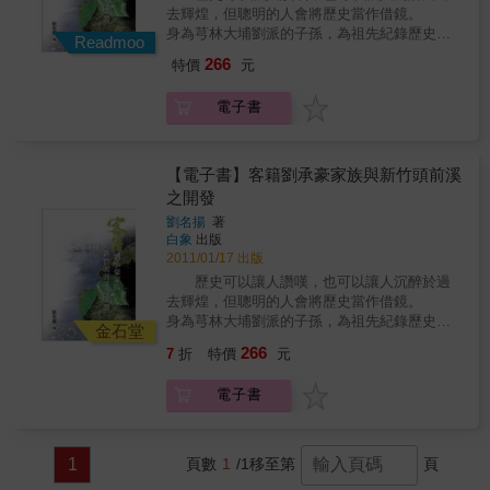
去輝煌，但聰明的人會將歷史當作借鏡。
身為芎林大埔劉派的子孫，為祖先紀錄歷史是
Readmoo
種榮譽，力求公正，事實求是，深怕造成不必
266
特價
元
要的遺憾，對於史實的考查，也抱持著謹慎的
態度，擔心稍有誤差就污蔑祖先之功名。
電子書
在過去所有關於新竹的開發史中，大部分都著
重於姜勝智與林先坤二人身上，但忽略頭前溪
中下游開發史裡重要的三個人物──二劉（劉承
豪及劉朝珍），姜朝鳳和彭開耀。劉承豪的家
【電子書】客籍劉承豪家族與新竹頭前溪
族史宛如新竹內山的開發史和台灣族群移民
之開發
史。當然開墾不可能只由少數人完成，其中也
劉名揚
著
有不少漢人、甚至平埔族頭目潘文起的加入，
白象
出版
才得以使我們這些後代子孫，可以安居樂業在
2011/01/17 出版
這片土地上。本書特色 ◎以家族發展史為
歷史可以讓人讚嘆，也可以讓人沉醉於過
核心，帶出地方發展史及族群移民史 ◎參
去輝煌，但聰明的人會將歷史當作借鏡。
考許多真實史料，實事求是 ◎書中具有大
身為芎林大埔劉派的子孫，為祖先紀錄歷史是
量參考價值的歷史照片
金石堂
種榮譽，力求公正，事實求是，深怕造成不必
266
7
折
特價
元
要的遺憾，對於史實的考查，也抱持著謹慎的
態度，擔心稍有誤差就污蔑祖先之功名。
電子書
在過去所有關於新竹的開發史中，大部分都著
重於姜勝智與林先坤二人身上，但忽略頭前溪
中下游開發史裡重要的三個人物──二劉（劉承
豪及劉朝珍），姜朝鳳和彭開耀。劉承豪的家
1
頁數
1
/1
移至第
頁
族史宛如新竹內山的開發史和台灣族群移民