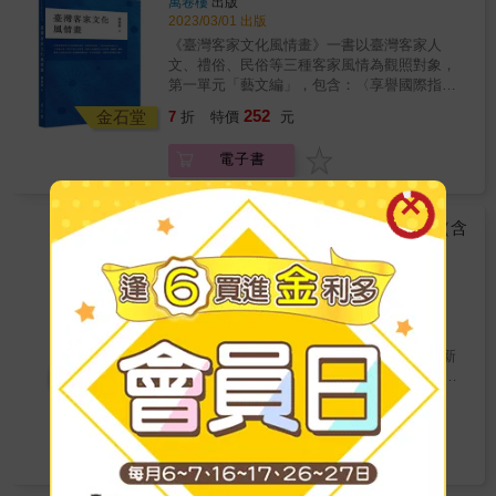
萬卷樓
出版
來到臺灣，深入到今日新竹新埔、關西一帶拓
了台灣的客家，更進一步認識世界上的客家。
2023/03/01 出版
墾。在開創新家園的過程中，他們面對的是甚
過去，有客家人是北方正統「中原傳人」的說
《臺灣客家文化風情畫》一書以臺灣客家人
麼樣的環境？又經歷了甚麼樣的遭遇？為甚麼
法，但事實上，客家人是經過千年以上的歷史
文、禮俗、民俗等三種客家風情為觀照對象，
新版的族譜要將獵首的紀錄刪除？種種的不解
演進才逐漸形成的民系。它主要是在閩粵贛三
第一單元「藝文編」，包含：〈享譽國際指揮
與疑問，驅使作者走入北臺灣淺山地帶，訪
省交界山區，由漢、畲兩族的山區居民，為了
家臺灣之光呂紹嘉〉、〈臺灣客家文學風情觀
廟、找墓、問神、尋鬼。透過文獻資料的爬梳
252
共同反抗統治者壓迫，經過數百年的戰鬥，慢
金石堂
7
折
特價
元
舉隅〉等二篇論文。第二單元「禮儀編」，包
與走訪部落與客庄的耆老，採集口述，一部有
慢融合而成的團體。 這種艱難的生存環境，形
含：〈臺灣客家歲時節令儀典之研究〉、〈臺
別於官方所建構出來的&mdash;&mdash;以客
塑了客家剽悍的民風。加上南宋的文天祥曾在
電子書
灣客家三獻禮的文化探源〉、〈臺灣客家傳統
家為主體、用浪漫作包裝的&mdash;&mdash;
此召集民兵，以寡敵眾，力抗元軍，因此後人
婚姻禮俗探析〉、〈從《禮記．月令》探析臺
臺三線沿線山林，重新被詮釋出來。 作者筆下
對當地的忠勇史蹟，留下了鮮明的印象。 客家
灣客家節氣諺語的文化蘊涵〉等四篇論文。第
的這處山林，包含了客家人、道卡斯族、凱達
人素有忠義之名，不過台灣史上幾次重要的民
三單元「民俗編」，包含：〈從客家飲食諺語
格蘭族與泰雅族人，以及諸神與野鬼們為了生
【電子書】轉來尞—落腳到客庄个人（含
變民反中，客家人雖然也都身居要角，卻因為
探索客家傳統文化的內涵〉、〈從客家本色歌
存，累世累代的互動與折衝，這些故事存在於
別冊）
彼此之間立場不同，甚至在政治操弄下相互仇
謠探析臺灣客家傳統文化內涵〉、〈從客家山
民間記憶與口述傳說，視角多元、眾聲喧嘩。
殺，寫下了台灣移民史極為不幸的一頁。 近代
郭玉敏、邱月婷、劉逸姿
著
歌初探臺灣傳統客家婦女的社會地位〉、〈臺
然而，這並不是一本單純講述北臺灣山林的鄉
聯經
出版
之後，客家人開始出現往國外移民的大趨勢，
灣客家茶文化內涵探析〉、〈臺灣客家節慶美
野傳奇之書，也不是要重新扒開過往人群接觸
2020/08/07 出版
除了東南亞為主要的外移地區之外，在鴉片戰
食的文化蘊涵〉等五篇論文。
所造成的傷與痛。當國家元首代表政府與國
爭之後，更有數十萬客家農民簽下賣身契，如
民視製播節目《行轉我庄》規劃出版節目專
家，向原住民族道歉之後，唯有重新回到人群
浪潮般流向帝國主義下的殖民地充當勞工，在
書，並且依「臺灣新創客家學」的概念，重新
交界地帶，透過客庄與部落耆老口中的娓娓道
異國的土地上留下了他們的足跡。 客家人是世
編輯節目所提之50集內容，如何將其提高至符
Readmoo
來，不管是客家人念茲在茲的無頭祖公婆，或
界歷史發展中的重要角色，更是近代資本經濟
合「客家學」之高度，展示客家產業新創的思
是泰雅與平埔族人被佔據開發的傳統領域，存
228
特價
元
發展的幕後功臣， 讓我們循著這條不曾有人走
考方向。當然，亦有必要轉化渡「客家學」此
在於不同人群的記憶，以及存在於記憶之中，
過的軌跡，重新發現客家，認識客家。 &
一較嚴肅、具學術性的概念，至一個更易於當
深邃而難以拋下的悲痛與埋怨，才得以被說
電子書
下閱讀市場接納、廣傳、形成話題的方向。 因
出、被看見。唯有被說出、被看見，才有機會
此，我們認為可以將「客家學」在此書中，轉
進行人群間多向的溝通、對話與理解，也才能
化為現在正蔚為潮流的風土設計與地方創生的