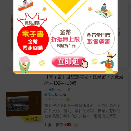
達到真正的和解，讓因歷史與時代造成的傷
結合、描述與呈現。如果「客家學」視為一種
【電子書】臺灣客家禮俗文化新探索
口，得以結痂癒合。
「客家之道」，那麼本書便是追尋此道的旅
謝淑熙
著
程，一次地氣風土創生之旅，在這個旅程中，
萬卷樓
出版
我們透過審視客家的美學、日常生活、人文、
2018/11/01 出版
自然觀，來重新認識節目所紀錄的產業、產
孔子說：「安上治民，莫善於禮。」（《禮記‧
品、職人、創業經驗、居遊體驗等等。而這便
經解》）可見禮與人生的關係密不可分，更是
是本書的企劃核心，一：從風土設計的切入角
人們安身立命的圭臬。古禮源於風俗民情，最
度來審視，這些事物不僅僅是某種消費或創意
可考見當時社會現狀。因此全書所探索的範
294
商品，它們是在風土千錘百鍊的結晶與「客」
金石堂
7
折
特價
元
疇，涵蘊臺灣客家姓氏與堂號、臺灣客家文
的藝術。二．同樣是從風土設計的角度切出，
學、客話成語、客語釋音、堂號與宗祠聯語、
節目裡無論成功或失敗的經驗，風土都是所有
電子書
客家三獻禮、族譜家訓、宗祠文化、客家信仰
願意投入新創或青創的人的共同資產。 在節目
禮俗等部分。追溯我國的禮制，是起源於對天
專書裡，我們要提出的核心就是：「我庄風土
地神明與祖先崇敬的祭拜儀式。《禮記‧祭統》
就在那裡，一視同仁，端視參與者如何機變運
也說：「凡治人之道，莫急於禮；禮有五經，
【電子書】凝望鄧南光：觀景窗下的優游
用。」正是這些機變運用，才足以形成複雜廣
莫重於祭。」強調祭禮的重要。數千年來，歷
詩人1924～1945
闊的「客家學」，也才有橫向連結的可能基礎
經朝代的更迭、社會結構的變遷，客家傳統的
&mdash;因為我們有共同的「我庄風土」。
王佐榮
著 、
.
著
信仰禮俗，無論是禮儀形式或行禮內容，多遵
蒼璧出版
出版
循傳統禮制，不僅具有教孝感恩、報本反始的
2018/07/27 出版
意涵，也是傳承儒家文化道統的原動力。
攝影作品不止是一種藝術資產，它同時見證了
許多文化、歷史、事件的過程，後輩人有權利
也有義務知曉前代人的努力，透過比文字更讓
金石堂
人印象深刻、信服的歷史照片，使我們對前人
602
7
折
特價
元
的足跡有比較直觀的認識。以往攝影作品總是