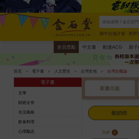
國中自修評量
東野
唯紅花綻放
奧德賽
會員獎勵
中文書
動漫ACG
親子
首頁
＞
電子書
＞
人文歷史
＞
台灣史地
＞
台灣史概論
電子書
新書出版
文學
財經企管
生活風格
暢銷榜
飲食料理
心理勵志
TOP
1