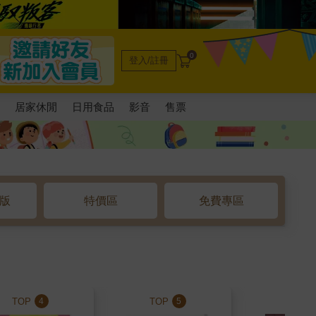
0
登入/註冊
電
居家休閒
日用食品
影音
售票
o版
特價區
免費專區
TOP
TOP
TOP
4
5