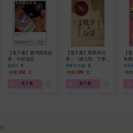
【電子書】臺灣開發故
【電子書】戰爭與分
【電
事：中部地區
界：「總力戰」下臺
有梗
灣．韓國的主體重塑與
趙莒玲
著
柳書琴(主編)
著
黃震
文化政治
182
189
特價
元
特價
元
特價
電子書
電子書
/7