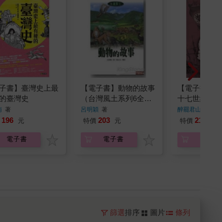
子書】臺灣史上最
【電子書】動物的故事
【電子書】海
的臺灣史
（台灣風土系列6全新
十七世紀中荷
修訂版）
錄
南
著
呂明穎
著
醉罷君山
著
196
203
210
元
特價
元
特價
元
電子書
電子書
電子書
篩選
排序
圖片
條列