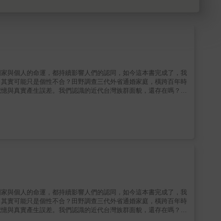
國家與個人的命運，都持續影響人們的認同，如今這本書完成了，我
，其實可能只是個性不合？田野調查三代外省通婚家庭，橫跨百年時
記憶與真實產生誤差。我們認識的近代台灣族群面貌，還存在嗎？在
重量的名稱，正慢慢淡出當代台灣。《記憶的世代》正誕生於這樣的
帶來新的反思。作者指出，「外省人」並非單一群體，而是在不同遷
忽略了其複雜生命經驗。跨越界線：從對立走向記憶交會書中挑戰人
認同深淺。第一代外省人心繫原鄉，後代則在台灣重構自我，他們的
理解為流動的「記憶共同體」，而如此的世代間持續對話與轉化，逐
的共同記憶，指出記憶能被重塑、營造，而主流敘述的真實，未必是
，甚至加深對立的原因。這本書提醒我們，理解彼此與修復歷史，是
景的作者，在探討外省人認同與族群文化衝突的研究過程中，覺察連
，記錄一時代台灣社會的族群融合。
國家與個人的命運，都持續影響人們的認同，如今這本書完成了，我
，其實可能只是個性不合？田野調查三代外省通婚家庭，橫跨百年時
記憶與真實產生誤差。我們認識的近代台灣族群面貌，還存在嗎？在
重量的名稱，正慢慢淡出當代台灣。《記憶的世代》正誕生於這樣的