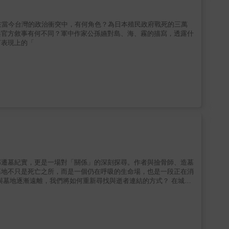
謎。總匯三明治西式餐點為何會出現在台灣？西式食物傳入台灣可以
樂部。美軍駐台二十五年，其飲食等各方面文化，在戒嚴時期對台
駐台美軍宿舍區被駐台美軍雷諾中士槍殺，雷諾後判無罪，劉自然遺
在當今台灣的政治衝突中，有何角色？為日本殖民政府戰死的三萬
精華的上海菜，成為富裕和社會地位的象徵，因而有「官菜」之稱。
與官方敘事有何不同？軍中作家公孫嬿對島、海、霧的描寫，透露什
對台灣的飲食文化產生偌大影響。但為何一份以自由民主抵抗極權政
言表現上的「
卻從輔弼統治者建設「自由中國」的座上賓，成為執政者眼中與體制
最後一頓午餐，即家鄉味的「煨麵」。對於政治犯而言，獄中少有曬
會覺得很感動。而帶給獄友這種感動的人，就是柯旗化。一九五一
，由於未被判刑，柯旗化於雄女復職，由於在英文上造詣傑出，一九
冠以預備叛亂罪。柯旗化在獄中請獄友吃豬肝湯，然而，這樣的仁
到農民百姓，從台籍日本兵的悲歌到反美事件；台灣民主化的進程，
本書透過幾個代表性的人物與事件，串起台灣民主之路的梗概。十八
及時代的精神樣貌。透過這些訴說，希望給予年輕一代啟發與滋養，
部遷墓紀實，更是一場對「關係」的深刻探尋。作者與撿骨師、造墓
墓地不只是死亡之所，而是一個仍在呼吸的生命場，也是一段正在消
與墓地逐漸遠離，我們將如何重新尋找與逝者連結的方式？ 在城市
時代」。 ★本書由國藝會臺灣書寫專案補助 「我不覺得裡面是空
我們跟著匠人的家私，重新打開封存的記憶。擁有兩百年歷史的新竹
，從來不只是墓。作者以田野行走與家族經驗，寫草海裡的墓、放羊
打開家族記憶的鑰匙，也寫火如何改寫死亡，紀錄火化時代下的生死
族祭祀體系中的位置——在男性主導的墓地與家族制度裡，女性往往