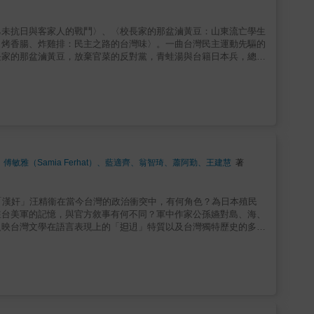
台灣實施「特別志願兵」制度，限定台籍人員十七歲至三十歲，均可
屬，其中最知名的阿美族人莫過於在皇民化運動改名中村輝夫的史尼
獨自在異鄉僻境生活三十一年，直到一九七四年才被發現。根據戰後
乙未抗日與客家人的戰鬥〉、〈校長家的那盆滷黃豆：山東流亡學生
小蟲，都可以分出可食與不可食加以獵取，在無糧食的山中得以充
、烤香腸、炸雞排：民主之路的台灣味〉。一曲台灣民主運動先驅的
台籍兵為哪一個政權作戰，終究都擺脫不了棄子的命運。魷魚在台灣
長家的那盆滷黃豆，放棄官菜的反對黨，青蛙湯與台籍日本兵，總匯
發生二二八的一九四七年三月十日下午四時那一刻，律師娘李邱己妹
台灣總督集行政立法司法大權於一身，知識菁英發起推動議會請願運
來自美援計畫的黃豆，是富含營養的蛋白質來源。當煙台聯中校長張
灣並未擺脫殖民地的處境，一九四七年的二二八事件，接續的是一九
卻反被羅織為匪諜、付出生命代價時，帶著紅燒風味的滷黃豆遂成為
自由的人，最後竟成為國家機器強權下的犧牲者？民主的本質應如我
路上的艱難歲月。對原住民而言，竹子的重要性並非指用來吃的竹
本書是由人權教育資源中心一群年輕且具熱情的中學歷史及社會科老
堪處境。泰雅族人、台灣原住民第一位西醫樂信．瓦旦，以及鄒族受
史進程中，個人與大時代間，複雜而動人的民主捍衛滋味。／／／日
而止？三代同堂雞原寄寓著闔家平安的祝願，然而，在追求自由與民
春風得意樓」、「蓬萊閣」，經常有政要、商賈、文人、名流往來匯
義雄，在遭拘留期間，不僅承受刑求偵訊，其母親與年幼女兒更遭不
會運動家們的免費食堂與活動地點。二○年代的醫生蔣渭水、《臺
謎。總匯三明治西式餐點為何會出現在台灣？西式食物傳入台灣可以
水望族的蔡蕙如……，這些台灣菁英的人生勝利組、富二代，為何甘
香、傅敏雅（Samia Ferhat）、藍適齊、翁智琦、蕭阿勤、王建慧
著
樂部。美軍駐台二十五年，其飲食等各方面文化，在戒嚴時期對台
台灣實施「特別志願兵」制度，限定台籍人員十七歲至三十歲，均可
駐台美軍宿舍區被駐台美軍雷諾中士槍殺，雷諾後判無罪，劉自然遺
屬，其中最知名的阿美族人莫過於在皇民化運動改名中村輝夫的史尼
精華的上海菜，成為富裕和社會地位的象徵，因而有「官菜」之稱。
獨自在異鄉僻境生活三十一年，直到一九七四年才被發現。根據戰後
「漢奸」汪精衞在當今台灣的政治衝突中，有何角色？為日本殖民
對台灣的飲食文化產生偌大影響。但為何一份以自由民主抵抗極權政
小蟲，都可以分出可食與不可食加以獵取，在無糧食的山中得以充
駐台美軍的記憶，與官方敘事有何不同？軍中作家公孫嬿對島、海、
卻從輔弼統治者建設「自由中國」的座上賓，成為執政者眼中與體制
台籍兵為哪一個政權作戰，終究都擺脫不了棄子的命運。魷魚在台灣
映台灣文學在語言表現上的「𨑨迌」特質以及台灣獨特歷史的多元
最後一頓午餐，即家鄉味的「煨麵」。對於政治犯而言，獄中少有曬
發生二二八的一九四七年三月十日下午四時那一刻，律師娘李邱己妹
灣與中國的年輕一代，如何記憶父祖輩的歷史？台灣有著衝突的集體
會覺得很感動。而帶給獄友這種感動的人，就是柯旗化。一九五一
來自美援計畫的黃豆，是富含營養的蛋白質來源。當煙台聯中校長張
這些駁雜的歷史記憶，如何既分裂又凝聚人心，並反思我們可以從中
，由於未被判刑，柯旗化於雄女復職，由於在英文上造詣傑出，一九
卻反被羅織為匪諜、付出生命代價時，帶著紅燒風味的滷黃豆遂成為
冠以預備叛亂罪。柯旗化在獄中請獄友吃豬肝湯，然而，這樣的仁
路上的艱難歲月。對原住民而言，竹子的重要性並非指用來吃的竹
到農民百姓，從台籍日本兵的悲歌到反美事件；台灣民主化的進程，
堪處境。泰雅族人、台灣原住民第一位西醫樂信．瓦旦，以及鄒族受
本書透過幾個代表性的人物與事件，串起台灣民主之路的梗概。十八
而止？三代同堂雞原寄寓著闔家平安的祝願，然而，在追求自由與民
及時代的精神樣貌。透過這些訴說，希望給予年輕一代啟發與滋養，
義雄，在遭拘留期間，不僅承受刑求偵訊，其母親與年幼女兒更遭不