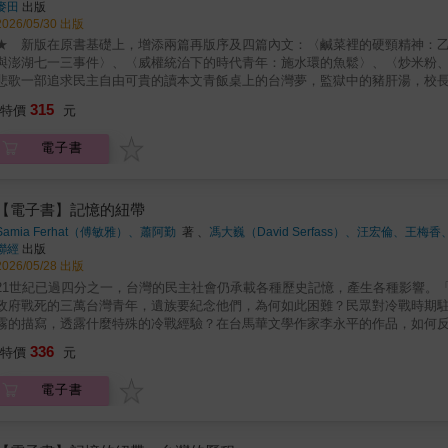
願為了民主飛蛾撲火？日本一九四一年開啟太平洋戰爭後，一九四二年一月在
麥田
出版
參加應募。除了高砂義勇隊、特別志願兵等正規軍人外，也招募各種類別的軍
2026/05/30 出版
育唔，加入高砂義勇隊被派到印尼摩羅泰島作戰，於偵查過程與部隊走散，他
★ 新版在原書基礎上，增添兩篇再版序及四篇內文：〈鹹菜裡的硬頸精神：
日本老兵的口述「他們精於狩獵，野豬、雉雞、山貓、蛇、蝦、鰻魚、青蛙、
與澎湖七一三事件〉、〈威權統治下的時代青年：施水環的魚鬆〉、〈炒米粉
飢……」〈被排除的美味、被清洗的記憶：青蛙湯與台籍日本兵〉觸及，無論
悲歌一部追求民主自由可貴的讀本文青飯桌上的台灣夢，監獄中的豬肝湯，校
漢人餐桌上扮演著不可或缺的角色，台灣律師李瑞漢最後一次喝鰇魚糜，是在
三明治背後那一段被遺忘的反美歷史……民主的真正滋味是什麼？日治初期，
315
等待了六十一年，始終等不到丈夫李瑞漢回來喝那一碗為他準備的鰇魚糜……
特價
元
動開始，台灣的民主意識已經萌芽……然而，一九四五年，結束日本統治的台
敏之與鄒鑑，不忍從山東流亡至澎湖的年幼學生被軍方強制編兵而挺身抗議，
四九年以戒嚴令開啟對異議份子的鎮壓，長達數十年……原本堅持理想與言論
張敏之遺屬王培五及其子女賴以維生的重要食物，也無聲見證了張家在求生之
電子書
們唾手可得的食物，是一種普世而以甘美浸潤味蕾，為何在時代中頻頻走味？
筍，而是用來防衛與盛裝的容器。一盤竹筍炒肉絲，彰顯出原住民被漢化的不
師所撰寫，她們從食物入手，連結引述自由民主的甘美可貴，講述台灣民主歷
過高等教育的知識分子高一生，為何兩人的生命於一九五四年四月十七日戛然
治時期，台北大稻埕有四大著名的酒家，分別為「江山樓」、「東薈芳」、「
主的道路上，卻成為受難家屬永恆的破碎與創痛。為台灣民主與人權奮鬥的林
聚，往往也是台灣社會運動家的聚集地，其中蔣渭水經營的春風得意樓，更是社
【電子書】記憶的紐帶
明兇手殺害，成為民主之路上最沉痛的犧牲者之一，而真相至今仍舊是未解之
灣青年》的編輯兼發行人的蔡培火、出身霧峰林家的詩人林幼春、出身台灣清
Samia Ferhat（傅敏雅）、蕭阿勤
著 、
馮大巍（David Serfass）、汪宏倫、王梅
回溯至清末開港時期，真正引入「總會三明治」的是一九六○年代的駐台美軍俱
願為了民主飛蛾撲火？日本一九四一年開啟太平洋戰爭後，一九四二年一月在
聯經
出版
灣人而言是呼吸自由的窗口。一九五七年三月二十日，中華民國少校劉自然在
參加應募。除了高砂義勇隊、特別志願兵等正規軍人外，也招募各種類別的軍
2026/05/28 出版
孀妻子奧特華舉牌抗議，釀成五二四反美事件。上海國際大都會集結江浙菜系
育唔，加入高砂義勇隊被派到印尼摩羅泰島作戰，於偵查過程與部隊走散，他
21世紀已過四分之一，台灣的民主社會仍承載各種歷史記憶，產生各種影響。
一九四九年之後，來台的黨政官員帶來發跡自上海的江浙資本家、知識分子，
日本老兵的口述「他們精於狩獵，野豬、雉雞、山貓、蛇、蝦、鰻魚、青蛙、
政府戰死的三萬台灣青年，遺族要紀念他們，為何如此困難？民眾對冷戰時期
治為主旨、且契合當時反共抗俄的基本國策的《自由中國》刊物，浙江人雷震
飢……」〈被排除的美味、被清洗的記憶：青蛙湯與台籍日本兵〉觸及，無論
霧的描寫，透露什麼特殊的冷戰經驗？在台馬華文學作家李永平的作品，如何反
唱反調的異議者而成階下囚？雷震被捕的那天，中午與女兒雷美琳共進入獄前
漢人餐桌上扮演著不可或缺的角色，台灣律師李瑞漢最後一次喝鰇魚糜，是在
混雜與包容開放精神？老去的保釣知識分子，如何在懷舊中建構保釣記憶？台
太陽與運動的機會，更遑論均衡的飲食；若有一碗豬肝湯可以滋補身體，一定
336
等待了六十一年，始終等不到丈夫李瑞漢回來喝那一碗為他準備的鰇魚糜……
特價
元
記憶及認同，國家地位不被承認，應該推動轉型正義嗎？本書各篇正在於分析
年，柯旗化被中學同學牽連入獄，理由是「思想左傾」；一年八個月囚禁之後
敏之與鄒鑑，不忍從山東流亡至澎湖的年幼學生被軍方強制編兵而挺身抗議，
學習到什麼。
六○年出版《新英文法》長期暢銷不墜。一九六一年十月，柯旗化再度被捕，被
張敏之遺屬王培五及其子女賴以維生的重要食物，也無聲見證了張家在求生之
電子書
慈與慷慨，卻也為他帶來了大麻煩。……從日據時期到民國政府，從知識分子
筍，而是用來防衛與盛裝的容器。一盤竹筍炒肉絲，彰顯出原住民被漢化的不
是由一場場前人奉獻青春性命，在最艱困的時代，捍衛堅守，才能走到今天。
過高等教育的知識分子高一生，為何兩人的生命於一九五四年四月十七日戛然
篇文，每篇開頭先講述與該文有關的食物，再帶入相關歷史，平實的呈現人物
主的道路上，卻成為受難家屬永恆的破碎與創痛。為台灣民主與人權奮鬥的林