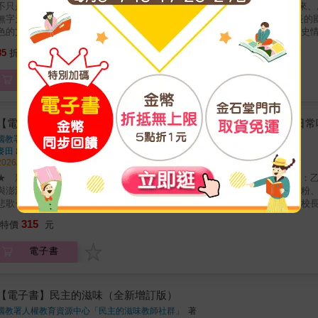
不只是文物 而是尚未拆封的臺灣記憶 33組件特色館藏，封存著過去寄給未來、屬於臺灣人的故事 每一件歷史文物，
無字天書，隱藏著許多祕密，等待著被讀懂與看見。 集結民間力量共同成長的國
色的文物，規劃為五大主題，藉以勾勒出屬於這座島嶼的生命故事，再現歷史情
純的文物圖錄，更是一張重返臺灣歷史現場的入場券，期待您在閱讀後，動身
292
85
折
特價
元
開啟一場屬於自己的島嶼文化探險。
電子書
【電子書】民主的滋味：自由之前—入獄、囚禁、判刑，附著在日常
國教署人權教育資源中心「民主的滋味教師社群」
著
麥田
出版
2026/05/30 出版
★ 新版在原書基礎上，增添兩篇再版序及四篇內文：〈鹹菜裡的硬頸精神：
與澎湖七一三事件〉、〈威權統治下的時代青年：施水環的魚鬆〉、〈炒米粉
悲歌一部追求民主自由可貴的讀本文青飯桌上的台灣夢，監獄中的豬肝湯，校
三明治背後那一段被遺忘的反美歷史……民主的真正滋味是什麼？日治初期，
315
特價
元
動開始，台灣的民主意識已經萌芽……然而，一九四五年，結束日本統治的台
四九年以戒嚴令開啟對異議份子的鎮壓，長達數十年……原本堅持理想與言論
電子書
們唾手可得的食物，是一種普世而以甘美浸潤味蕾，為何在時代中頻頻走味？
師所撰寫，她們從食物入手，連結引述自由民主的甘美可貴，講述台灣民主歷
治時期，台北大稻埕有四大著名的酒家，分別為「江山樓」、「東薈芳」、「
聚，往往也是台灣社會運動家的聚集地，其中蔣渭水經營的春風得意樓，更是社
【電子書】民主的滋味（全新增訂版）
灣青年》的編輯兼發行人的蔡培火、出身霧峰林家的詩人林幼春、出身台灣清
國教署人權教育資源中心「民主的滋味教師社群」
著