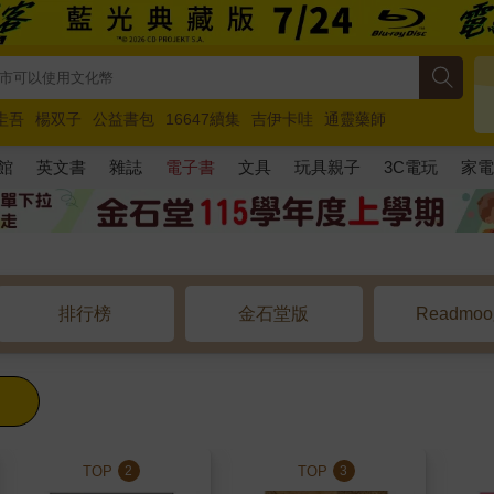
圭吾
楊双子
公益書包
16647續集
吉伊卡哇
通靈藥師
路邊攤新作
馬斯克
玩具總動員5
超慢跑
館
英文書
雜誌
電子書
文具
玩具親子
3C電玩
家
排行榜
金石堂版
Readmo
TOP
TOP
2
3