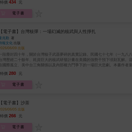
434
特價
元
關鍵時刻，透過深度訪談三代通婚家庭，記錄個人與家庭記憶如何形塑認同，
徙背景與歷史處境中形成，其多元樣貌在社會刻板印象的標籤簡化下，使人們
電子書
們習以為常的「外省人／本省人」二分法，認為差異更多來自遷徙時間，而非
本省籍配偶在其中更扮演理解與調和的角色。與其將族群視為固定邊界，不如
漸鬆動了原本對立的界線。記憶、遺忘與未竟的和解《記憶的世代》挑戰台灣
真正多數人的真實，而這其中的記憶落差與斷裂，可能正是造成台灣族群裂痕
【電子書】台灣核彈：一場幻滅的核武與人性掙扎
一條需要持續傾聽與對話的漫長道路。▍本書特色★ 外省人出身且有軍人背
童兆勤
著
自身也感到衝擊的真實。★ 實際田野調查三代外省通婚家庭，時間橫跨百年
時報文化
出版
2026/06/09 出版
一段塵封四十年，關於台灣核子武器夢碎的真實記錄。民國七十七年（一九八
台灣歷經二十餘年、耗資巨大的核武研發計畫在美國的強勢干預下頃刻瓦解。
在國際孤立、美中台三角關係以及內部權力鬥爭下的一場巨大悲劇。本書作者
會、外交部與美國多方角力的風暴中心。他以第一手觀察與當時的日記為基礎，
280
特價
元
如何從國防重鎮，淪為高層官僚爭奪權位的工具。●大國的鎖喉： 詳述美國如
外交的突圍： 在美方壟斷的困局中，作者如何殫精竭慮與法國達成保防協定，
電子書
線」的人性記述。四十年後作者以日誌為本、回首提筆，不為政治服務，只為
家安全、科學良知與國際現實的深刻參考。＊＊＊四十年後，真相不再沉默。
局、科學家的壯志未酬，以及一個技術官僚在「人情世故」與「是非邊界」間
在的道理。【必讀推薦】●如果你想知道： 美國如何在那場「沒有前線的戰爭」
【電子書】沙茶
事鬥爭與心理動機？●如果你想看見： 在地緣政治的棋局裡，台灣曾經擁有的
2026/06/05 出版
重、也最真實的一塊拼圖。
266
特價
元
電子書