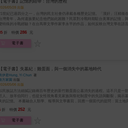
繼續傳承捍衛民主的精神，走向更自由的未來。
【電子書】記憶的紐帶：台灣的歷程
明兇手殺害，成為民主之路上最沉痛的犧牲者之一，而真相至今仍舊是未解之
2026/05/28 出版
回溯至清末開港時期，真正引入「總會三明治」的是一九六○年代的駐台美軍俱
灣人而言是呼吸自由的窗口。一九五七年三月二十日，中華民國少校劉自然在
21世紀已過四分之一，台灣的民主社會仍承載各種歷史記憶。「漢奸」汪精衞
孀妻子奧特華舉牌抗議，釀成五二四反美事件。上海國際大都會集結江浙菜系
台灣青年，為何遺族要紀念他們如此困難？民眾對冷戰時期駐台美軍的記憶，
一九四九年之後，來台的黨政官員帶來發跡自上海的江浙資本家、知識分子，
麼特殊的冷戰經驗？在台馬華文學作家李永平的作品，如何反映台灣文學在語
治為主旨、且契合當時反共抗俄的基本國策的《自由中國》刊物，浙江人雷震
286
85
折
特價
元
唱反調的異議者而成階下囚？雷震被捕的那天，中午與女兒雷美琳共進入獄前
太陽與運動的機會，更遑論均衡的飲食；若有一碗豬肝湯可以滋補身體，一定
電子書
年，柯旗化被中學同學牽連入獄，理由是「思想左傾」；一年八個月囚禁之後
六○年出版《新英文法》長期暢銷不墜。一九六一年十月，柯旗化再度被捕，被
慈與慷慨，卻也為他帶來了大麻煩。……從日據時期到民國政府，從知識分子
是由一場場前人奉獻青春性命，在最艱困的時代，捍衛堅守，才能走到今天。
篇文，每篇開頭先講述與該文有關的食物，再帶入相關歷史，平實的呈現人物
【電子書】失墓紀：雞蛋面，與一個消失中的墓地時代
繼續傳承捍衛民主的精神，走向更自由的未來。
洪伊君Hung, Yi Chun
著
南方家園
出版
2026/05/06 出版
以民族誌方法細膩記錄兩百年歷史的新竹雞蛋面公墓消失的過程。這不只是一
匠人、放羊伯同行，也從女性視角看見家族與祭祀制度中的失語與斷裂，揭示
失的記憶。 本書融合人類學、報導與文學書寫，回應一個當代的提問：當土地
邊緣，與遺忘對抗的生命場； 在生死與開發之間，看見我們一步步走進「失墓
252
6
折
特價
元
的。這句話不只指向墓，也指向路徑、家與關係。」在紅土覆蓋一切之前，讓
雞蛋面公墓，因大學開發而全面遷葬，數萬座墓塚在推土機下流失。但失去的
電子書
的人、割草的師傅、清明時節的路徑、拆墓與撿骨的技藝，以及匠人手中那把
轉折。在行走與書寫之中，作者也以女性書寫者的視角，看見自己與母親在家