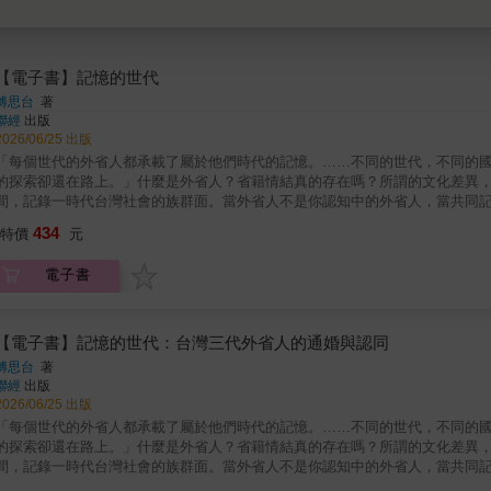
【電子書】記憶的世代
傅思台
著
聯經
出版
2026/06/25 出版
「每個世代的外省人都承載了屬於他們時代的記憶。……不同的世代，不同的
的探索卻還在路上。」什麼是外省人？省籍情結真的存在嗎？所謂的文化差異
間，記錄一時代台灣社會的族群面。當外省人不是你認知中的外省人，當共同
消逝之中，重新理解「外省人」隨著第一代的凋零，「外省人」這個充滿歷史
434
特價
元
關鍵時刻，透過深度訪談三代通婚家庭，記錄個人與家庭記憶如何形塑認同，
徙背景與歷史處境中形成，其多元樣貌在社會刻板印象的標籤簡化下，使人們
電子書
們習以為常的「外省人／本省人」二分法，認為差異更多來自遷徙時間，而非
本省籍配偶在其中更扮演理解與調和的角色。與其將族群視為固定邊界，不如
漸鬆動了原本對立的界線。記憶、遺忘與未竟的和解《記憶的世代》挑戰台灣
真正多數人的真實，而這其中的記憶落差與斷裂，可能正是造成台灣族群裂痕
【電子書】記憶的世代：台灣三代外省人的通婚與認同
一條需要持續傾聽與對話的漫長道路。▍本書特色★ 外省人出身且有軍人背
傅思台
著
自身也感到衝擊的真實。★ 實際田野調查三代外省通婚家庭，時間橫跨百年
聯經
出版
2026/06/25 出版
「每個世代的外省人都承載了屬於他們時代的記憶。……不同的世代，不同的
的探索卻還在路上。」什麼是外省人？省籍情結真的存在嗎？所謂的文化差異
間，記錄一時代台灣社會的族群面。當外省人不是你認知中的外省人，當共同
消逝之中，重新理解「外省人」隨著第一代的凋零，「外省人」這個充滿歷史