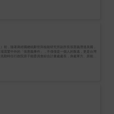
帶來新的反思。作者指出，「外省人」並非單一群體，而是在不同遷
忽略了其複雜生命經驗。跨越界線：從對立走向記憶交會書中挑戰人
認同深淺。第一代外省人心繫原鄉，後代則在台灣重構自我，他們的
理解為流動的「記憶共同體」，而如此的世代間持續對話與轉化，逐
的共同記憶，指出記憶能被重塑、營造，而主流敘述的真實，未必是
，甚至加深對立的原因。這本書提醒我們，理解彼此與修復歷史，是
景的作者，在探討外省人認同與族群文化衝突的研究過程中，覺察連
，記錄一時代台灣社會的族群融合。
八）初，隨著蔣經國總統辭世與核能研究所副所長張憲義潛逃美國，
這場震驚中外的「張憲義事件」，不僅僅是一個人的叛逃，更是台灣
童兆勤時任行政院原子能委員會綜合計畫處處長，身處軍方、原能
詳實記錄了這段從未完整公開的祕辛：●權力的迷宮： 揭露核研所
何以「不平等條約」與突擊檢查，徹底閹割台灣的核能自主能力。●
為國家爭取一線生機。這是一部關於「孤獨靈魂在掙扎中守住底
讓這段不應隨人逝而消失的泡沫歷史重見天光，提供後世一個回看國
＊＊＊這一部超越政黨立場的真實紀事，記錄了強人暮年的政治布
的孤獨堅守。歷史不應隨人逝而消失，即使只是一個泡沫，也有它存
中步步進逼？●如果你想理解： 張憲義叛逃背後，隱藏著怎樣的人
那張「不敢翻開的牌」。這不只是一本書，它是台灣核能史上最沉