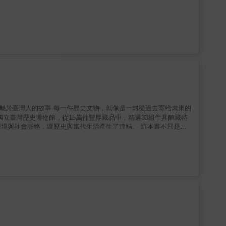
就像是一封從過去寄給未來的
立臺灣歷史博物館，從15萬件豐厚藏品中，精選33組件具館藏特
境與社會脈絡，讓歷史與當代生活產生了連結。 這本書不只是單
前往臺史博與這些文物「面對面」，親手簽收這份跨越時空的禮物，