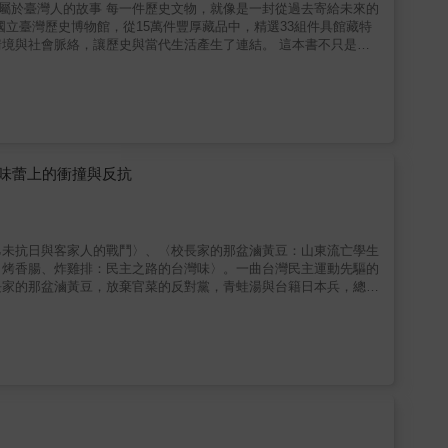
就像是一封從過去寄給未來的
立臺灣歷史博物館，從15萬件豐厚藏品中，精選33組件具館藏特
境與社會脈絡，讓歷史與當代生活產生了連結。 這本書不只是單
前往臺史博與這些文物「面對面」，親手簽收這份跨越時空的禮物，
味蕾上的衝撞與反抗
乙未抗日與客家人的戰鬥〉、〈校長家的那盆滷黃豆：山東流亡學生
、烤香腸、炸雞排：民主之路的台灣味〉。一曲台灣民主運動先驅的
長家的那盆滷黃豆，放棄官菜的反對黨，青蛙湯與台籍日本兵，總匯
台灣總督集行政立法司法大權於一身，知識菁英發起推動議會請願運
灣並未擺脫殖民地的處境，一九四七年的二二八事件，接續的是一九
自由的人，最後竟成為國家機器強權下的犧牲者？民主的本質應如我
本書是由人權教育資源中心一群年輕且具熱情的中學歷史及社會科老
史進程中，個人與大時代間，複雜而動人的民主捍衛滋味。／／／日
春風得意樓」、「蓬萊閣」，經常有政要、商賈、文人、名流往來匯
會運動家們的免費食堂與活動地點。二○年代的醫生蔣渭水、《臺
水望族的蔡蕙如……，這些台灣菁英的人生勝利組、富二代，為何甘