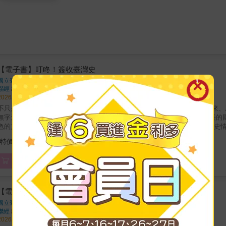
【電子書】叮咚！簽收臺灣史
國立臺灣歷史博物館
著
聯經
出版
2026/06/04 出版
不只是文物 而是尚未拆封的臺灣記憶 33組件特色館藏，封存著過去寄給未來、屬於臺灣人的故事 每一件歷史文物，
無字天書，隱藏著許多祕密，等待著被讀懂與看見。 集結民間力量共同成長的國
色的文物，規劃為五大主題，藉以勾勒出屬於這座島嶼的生命故事，再現歷史情
純的文物圖錄，更是一張重返臺灣歷史現場的入場券，期待您在閱讀後，動身
343
特價
元
開啟一場屬於自己的島嶼文化探險。
電子書
【電子書】叮咚！簽收臺灣史：過去給未來的33個物語
國立臺灣歷史博物館
著
聯經
出版
2026/06/04 出版