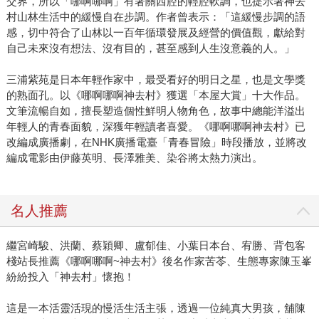
交界，所以「哪啊哪啊」有著關西腔的輕腔軟調，也提示著神去
村山林生活中的緩慢自在步調。作者曾表示：「這緩慢步調的語
感，切中符合了山林以一百年循環發展及經營的價值觀，獻給對
自己未來沒有想法、沒有目的，甚至感到人生沒意義的人。」
三浦紫苑是日本年輕作家中，最受看好的明日之星，也是文學獎
的熟面孔。以《哪啊哪啊神去村》獲選「本屋大賞」十大作品。
文筆流暢自如，擅長塑造個性鮮明人物角色，故事中總能洋溢出
年輕人的青春面貌，深獲年輕讀者喜愛。《哪啊哪啊神去村》已
改編成廣播劇，在NHK廣播電臺「青春冒險」時段播放，並將改
編成電影由伊藤英明、長澤雅美、染谷將太熱力演出。
名人推薦
繼宮崎駿、洪蘭、蔡穎卿、盧郁佳、小葉日本台、宥勝、背包客
棧站長推薦《哪啊哪啊~神去村》後名作家苦苓、生態專家陳玉峯
紛紛投入「神去村」懷抱！
這是一本活靈活現的慢活生活主張，透過一位純真大男孩，舖陳