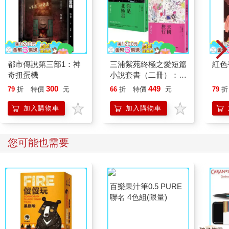
加入購物車
加入購物車
其他人也看
都市傳說第三部1：神
三浦紫苑終極之愛短篇
紅色
奇扭蛋機
小說套書（二冊）：
《你是北極星》、《天
300
449
79
折
特價
元
66
折
特價
元
79
折
國旅行》
加入購物車
加入購物車