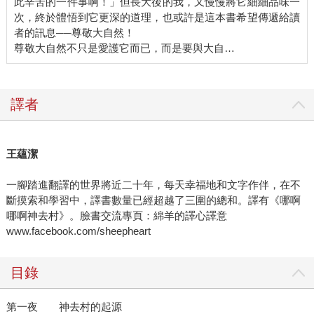
此辛苦的一件事啊！」但長大後的我，又慢慢將它細細品味一
次，終於體悟到它更深的道理，也或許是這本書希望傳遞給讀
者的訊息──尊敬大自然！
尊敬大自然不只是愛護它而已，而是要與大自…
譯者
王蘊潔
一腳踏進翻譯的世界將近二十年，每天幸福地和文字作伴，在不
斷摸索和學習中，譯書數量已經超越了三圍的總和。譯有《哪啊
哪啊神去村》。臉書交流專頁：綿羊的譯心譯意
www.facebook.com/sheepheart
目錄
第一夜 神去村的起源