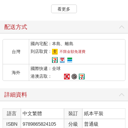
媽是家庭主婦，爺爺和外公也都是上班族，根本沒有什麼怪盜的
血統。
看更多
我前不久才滿二十歲，高中畢業後，基於某種因緣際會離開
了老家（其實是被趕出家門），去年開始住在這座位於三重縣中
西部深山處的神去村。至於是哪些「因緣際會」，就麻煩你們開
配送方式
啟這臺電腦中名為「哪啊哪啊神去村」的檔案就知道了。
不過，電腦已經鎖住了，密碼當然是祕密。因為這些內容實
國內宅配：本島、離島
在丟人現眼，我可不想被別人看到……尤其是與喜，如果他知道
了，一定會捧腹大笑說：「你少在那邊裝什麼文青了呢哪！」所
到店取貨：
台灣
不限金額免運費
以，我只好趁著夜深人靜，偷偷摸摸地坐在電腦前記錄。
至於我在神去村做什麼呢？林務工作。白天在山上種植杉樹
國際快遞：全球
和檜樹的樹苗，割草、打枝，砍伐長大的茁壯樹木後運送下
海外
山……整天忙進忙出的。
港澳店取：
我在神去村的第一年仍是見習生，今年春天，終於正式升格為中
村林業株式會社的員工，目前從基層小員工做起。
詳細資料
村民口中的「東家」中村清一先生經營中村林業株式會社。
清一哥不僅很有經營手腕，對林務工作很內行，而且他才三十多
歲，可以說是年輕有為啦！中村家世世代代都是擁有神去村周邊
語言
中文繁體
裝訂
紙本平裝
山林的大地主，雖然他們礙於林業成了夕陽產業之後而賣了一些
林地，但仍然擁有相當於兩百五十六座東京巨蛋那麼大的山林。
ISBN
9789865824105
分級
普通級
據說以前的地更多，規模之大，可以從三重一路綿延到大阪。