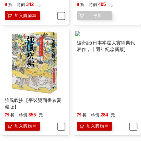
為。與喜常說：「額頭都快被她彈得冒煙了。」但至少他在繁奶
奶面前比較收斂一點。
雖然已經結婚好幾年了，但美樹姊深愛與喜、愛得要死要
活，因為太愛他了，常常打翻醋罈子。與喜有幾次去名張的酒店
喝酒，美樹姊為此一怒之下回了娘家。回娘家聽起來好像非同小
可，其實她的娘家離與喜家走路才五分鐘而已。美樹姊的娘家在
橋頭開了神去地區唯一的商店，販賣各種生活必需品，是村民口
溫泉鄉青春曲【直木賞作家
強風吹拂【限量精裝燙金珍
中的「百貨店」。
三浦紫苑，最有愛、高共鳴
藏版】
啊，我忘了一個重要的家人，就是與喜家的愛犬阿鋸。牠是
度的長篇新作】
342
405
9
折
特價
元
9
折
特價
元
一隻白色長毛狗，超機靈的，總是跟我們一起上山幹活，是與喜
忠實的搭檔。繁奶奶還養了兩條金魚當寵物，平時兩條金魚相親
加入購物車
停售
相愛地在魚缸裡平靜地游來游去，一到餵飼料的時間，立刻變身
成食人魚似的。
我每天早上搭與喜開的小貨車上山，阿鋸坐在車斗上，和我
們一起上山。每天中午吃著美樹姊做的飯糰，雖然只有一個，卻
恐怕是用三杯米做的特大飯糰，裡面常常加了可樂餅、醃黃蘿蔔
和酸梅之類豐富的餡料，但是，只要與喜出去喝花酒，飯糰裡的
餡料就慢慢減少，然後變成一個只加鹽巴的特大飯糰，最後美樹
姊會徹底罷工，連飯糰都不做了。所以，我除了密切觀察與喜的
行動以外，每天都向神去的神明祈禱，希望他們夫妻感情圓滿和