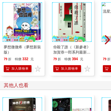
把情緒變得有價值，跟
：《如果歷史是一群
(1
誰都能自在相處
喵》作者最新力作，附
貓漫
316
411
79
折
特價
元
79
折
特價
元
79
折
【首卷特典】拉頁
加入購物車
加入購物車
其他人也買
夢想微微疼（夢想新裝
你殺了誰（《新參者》
流星
版）
加賀恭一郎系列最新
作）
332
394
79
折
特價
元
79
折
特價
元
79
折