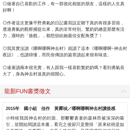
◎做著自己喜歡的工作，有一群彼此相挺的朋友，這樣的人生真
好啊！
◎作者這次更像平野勇氣的日記書寫設定鄉下真的有很多習俗，
透過勇氣的觀察捕捉出來，真的非常特別。繁奶奶總是那麼有活
力，適時的「搶戲」，都想頒給她最佳女配角獎了！
◎我其實沒讀《哪啊哪啊神去村》就讀了這本《哪啊哪啊~神去村
夜話》，也讀得懂，而民俗傳說的篇章讀起來很有味道。
◎連著讀兩本很充實，有人跟我一樣喜歡繁奶奶嗎？看到勇氣長
大了，身為神去村迷真的很開心。
龍顏FUN書獎徵文
2015年
國小組
佳作
黃霽禎／哪啊哪啊神去村讀後感
小時候我因神去村的封面、那鬱鬱蒼蒼的森林而被深深的吸
引，並開始閱讀這本書，看完之後卻只是覺得「原來砍樹是如