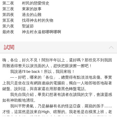
第二夜 村民的戀愛情史
第三夜 東家的故事
第四夜 過去的山難
第五夜 找尋神去村的失物
第六夜 聖誕節
最終夜 神去村永遠都哪啊哪啊
試閱
嗨，各位，好久不見！闊別半年以上，還好嗎？那些見不到我因
而難過得整天以淚洗面的人，趕快把眼淚擦一擦吧！
我說過I‘ll be back！所以，我回來啦！
—－好吧，哪來的「各位」，總覺得有點淡淡地哀傷。事實
上我只是坐在沒有網路連線的電腦前，獨自一人啪答啪答地敲著
鍵盤。說到這，與喜家還在用那臺黑色轉盤電話。
我先自我介紹，畢竟幻想著有讀者在讀我的文字，會讓靈感
如有神助般地湧現。
我叫平野勇氣，乃是赫赫有名的怪盜亞森．羅蘋的孫子……
才怪，這當然是說來自High、瞎掰的。我老爸是在橫濱上班，老