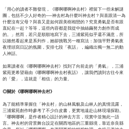
「用心的讀者不難發現，《哪啊哪啊神去村》裡留下一些未解謎
團，包括不少人好奇的──神去村為什麼叫神去村？與喜跟清一為
什麼沒有父母？與喜又是如何跟美樹相戀的？究竟勇氣是否有跟
直紀在一起？等等，這些內容都是我從中抽絲繭努力創作而成
的。」然而，若只是順順地寫下去，三浦紫苑似乎還不滿意，所
以雖然看起來是系列作，她卻挑戰另一種寫法：加強平野勇氣夜
夜埋頭寫日記的氛圍，安排七段「夜話」，編織出獨一無二的動
人神話。
如果讀者在《哪啊哪啊神去村》找到了向前走的「勇氣」，三浦
紫苑更希望藉由《哪啊哪啊神去村夜話》，讓我們讀到古往今來
的「愛」，這就是「相信」的力量。
◎關於《哪啊哪啊神去村》
為了能精準掌握住「神去村」的山林風貌及山林人的真情流露，
三浦紫苑創作時參考了不少白皮書，更實地遠赴山林現場探勘。
「哪啊哪啊」是作者精心設計的神去方言，現實中並無此一語
言。神去村的背景舞台設定在關西地區的三重縣境，靠近奈良縣