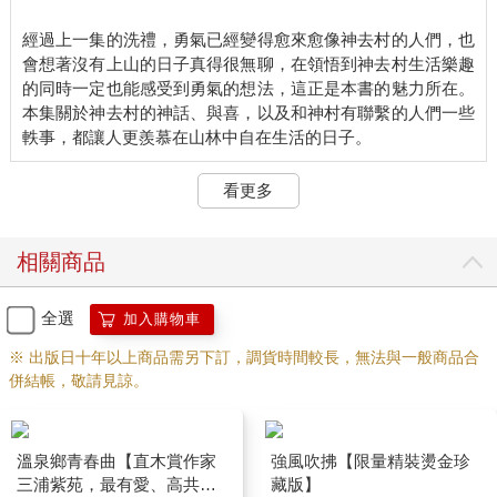
神去村說穿了什麼都沒有。沒有玩樂場所，沒有便利商店；沒有
經過上一集的洗禮，勇氣已經變得愈來愈像神去村的人們，也
服飾店，也沒有餐廳，只有村莊周圍層巒疊嶂的山巒，但是，林
會想著沒有上山的日子真得很無聊，在領悟到神去村生活樂趣
務工作所體驗到的一切，都是我在高中畢業以前所住的橫濱絕對
的同時一定也能感受到勇氣的想法，這正是本書的魅力所在。
不可能發生的。剛來神去村時，這裡的生活讓我受不了、一直想
本集關於神去村的神話、與喜，以及和神村有聯繫的人們一些
要逃走，沒想到我已在不知不覺中愛上了林業。
我住與喜家。成為正職員工後，我曾經打算自己租房子，一個人
生活。因為這個村子人口很少，留下不少空屋，但一旦搬出去
看更多
住，就得買小貨車和傢俱、生活用品等開銷，我現在手頭還不寬
裕，所以繼續寄宿在與喜家。況且，我想多觀察與喜，向他偷學
一點林務工作的技術。與喜保養工具很有一套，其他方面就很白
相關商品
癡，連縫扣子 也不會，唯一會煮的菜就是味噌湯。
與喜家裡還有繁奶奶和他太太美樹姊。與喜的父母好像很早
就過世了，神桌上有他們的牌位和遺照，兩個人看起來都四十多
全選
加入購物車
歲，面帶笑容，感覺很溫和。這樣正常的父母怎麼會生出與喜這
※ 出版日十年以上商品需另下訂，調貨時間較長，無法與一般商品合
野獸？神桌上總是供著白飯、水、鮮花和線香，但與喜從來不提
併結帳，敬請見諒。
起他的父母。
繁奶奶年紀大了，腰腿不太靈活，整天縮成一團坐在飯廳，看起
來就像一顆皺巴巴的饅頭，但歲月累積的生活經驗讓她凡事都可
以正確地判斷，成為村民尊敬的長老。在緊要關頭時，還能夠以
迅雷不及掩耳之勢彈與喜的額頭，適時教訓與喜不可以胡作非