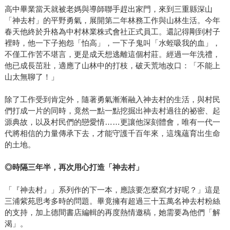
高中畢業當天就被老媽與導師聯手趕出家門，來到三重縣深山
「神去村」的平野勇氣，展開第二年林務工作與山林生活。今年
春天他終於升格為中村林業株式會社正式員工。還記得剛到村子
裡時，他一下子抱怨「怕高」，一下子鬼叫「水蛭吸我的血」，
不僅工作苦不堪言，更是成天想逃離這個村莊。經過一年洗禮，
他已成長茁壯，適應了山林中的打枝，破天荒地改口：「不能上
山太無聊了！」
除了工作受到肯定外，隨著勇氣漸漸融入神去村的生活，與村民
們打成一片的同時，竟然一點一點挖掘出神去村過往的祕密、起
源典故，以及村民們的戀愛情……更讓他深刻體會，唯有一代一
代將相信的力量傳承下去，才能守護千百年來，這塊蘊育出生命
的土地。
◎時隔三年半，再次用心打造「神去村」
「『神去村』」系列作的下一本，應該要怎麼寫才好呢？」這是
三浦紫苑思考多時的問題。畢竟擁有超過三十五萬名神去村粉絲
的支持，加上德間書店編輯的再度熱情邀稿，她需要為他們「解
渴」。