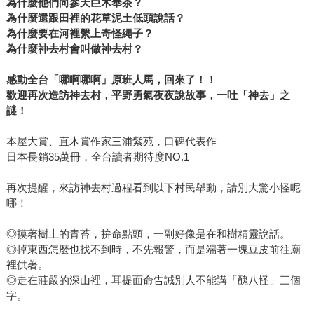
為什麼他們向參天巨木奉茶？
為什麼還跟田裡的花草泥土低頭說話？
為什麼要在河裡繫上奇怪縄子？
為什麼神去村會叫做神去村？
感動全台「哪啊哪啊」原班人馬，回來了！！
歡迎再次造訪神去村，平野勇氣夜夜說故事，一吐「神去」之
謎！
本屋大賞、直木賞作家三浦紫苑，口碑代表作
日本長銷35萬冊，全台讀者期待度NO.1
再次提醒，來訪神去村過程看到以下村民舉動，請別大驚小怪呢
哪！
◎摸著樹上的青苔，拚命點頭，一副好像是在和樹精靈說話。
◎掉東西怎麼也找不到時，不先報警，而是端著一塊豆皮前往廟
裡供著。
◎走在莊嚴的深山裡，耳提面命告誡別人不能講「醜八怪」三個
字。