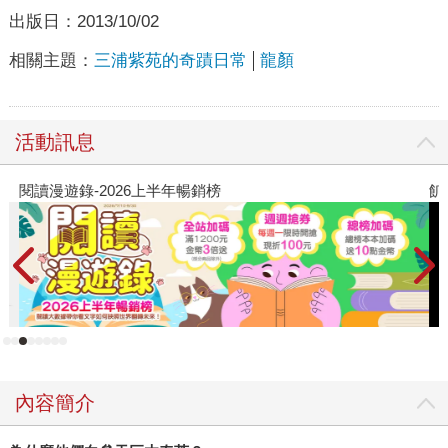
出版日：
2013/10/02
相關主題：
三浦紫苑的奇蹟日常
龍顏
活動訊息
閱讀漫遊錄-2026上半年暢銷榜
飢
內容簡介