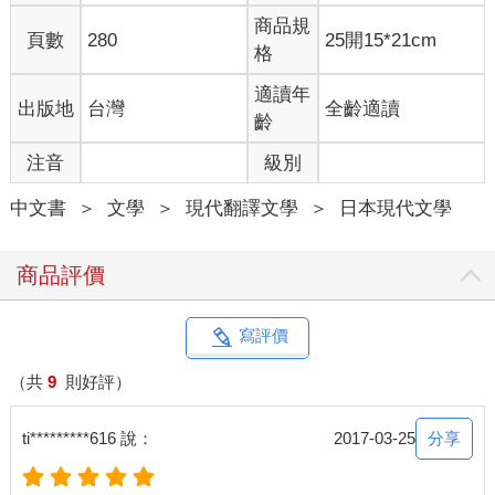
我們在山林裡採分組進行工作，我所屬的小組由東家清一哥帶
商品規
頁數
280
25開15*21cm
隊，主要負責養護中村家名下的山林。中村林業株式會社還有其
格
他小組，有時候會和林業工會合作，協助年事已高而無法自行照
護的山林主養護他們的山林。
適讀年
出版地
台灣
全齡適讀
接下來介紹中村清一小組的成員。
齡
剛才提到的東家清一哥，有個從小一起長大的哥兒們，飯田與
注音
級別
喜。三十歲出頭，體格壯碩，染了一頭金色短髮。與喜經常吹
噓：「我是林務工作的天才哪！」令人火大的是這是個事實，他
中文書
＞
文學
＞
現代翻譯文學
＞
日本現代文學
只靠一把斧頭，即可正確伐倒超大巨樹。但是，他的個性很有問
題……不知道該說他行為放縱、不受拘束，還是說他只靠野性的
直覺活著，這傢伙很不講道理。
商品評價
其他還有五十多歲的田邊巖大叔，已經七十過半，身體仍然
硬朗的小山三郎老爹。巖叔小時候遭遇過神隱，這段經歷成為他
引以為傲的光榮（？）紀錄，他熟悉所有的林務作業，不厭其煩
寫評價
地傳授各種知識。三郎老爹算是山裡的智囊團，閃避危機的預知
能力非比尋常。明明還是大太陽，只要聽到三郎老爹一開口：
（共
9
則好評）
「今天就到此為止吧！」全體組員二話不說準備下山。回到村子
後，總是不出所料，下起了雷雨。在山上遇到雷雨，被雷劈到的
分享
ti*********616 說：
2017-03-25
可能性很高，很危險。這時候連霸道的與喜也完全聽從三郎老爹
的建議。