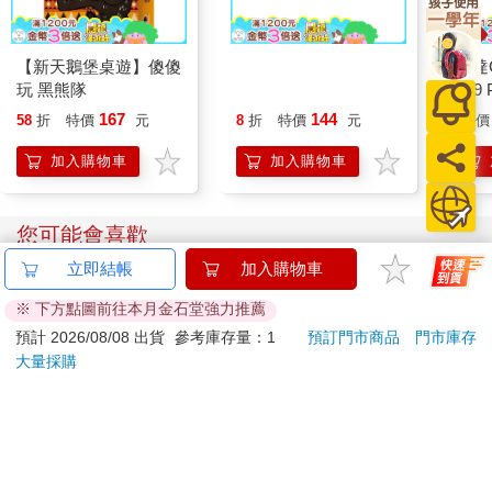
您可能也需要
【新天鵝堡桌遊】傻傻
百樂果汁筆0.5 PURE
卡達C
立即結帳
加入購物車
玩 黑熊隊
聯名 4色組(限量)
849 
※ 下方點圖前往本月金石堂強力推薦
ED.
167
144
58
折
特價
元
8
折
特價
元
特價
預計 2026/08/08 出貨
參考庫存量：1
預訂門市商品
門市庫存
大量採購
加入購物車
加入購物車
您可能會喜歡