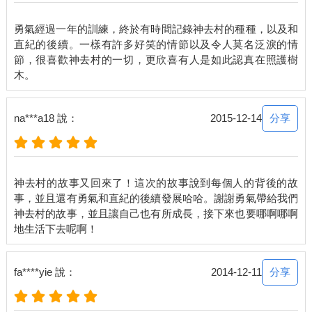
以上是中村清一小組的成員，個個都是山林好手，當然，除了我
之外。
勇氣經過一年的訓練，終於有時間記錄神去村的種種，以及和
我已能適應林務作業。剛到這裡時，我連走斜坡或是割雜草
直紀的後續。一樣有許多好笑的情節以及令人莫名泛淚的情
時站都站不穩。為了砍掉多餘枝椏而爬上樹，常常苦不堪言。用
節，很喜歡神去村的一切，更欣喜有人是如此認真在照護樹
鏈鋸伐採杉樹時，刀刃的切入角度老是抓不對，結果卡進樹幹
裡，進也不能，又拔不出來。
相較之下，現在簡直就是天狗了，我可不是真的「變成了天
狗」，而是可以像天狗一樣，自在地在斜坡上移動，輕鬆地在樹
分享
na***a18 說：
2015-12-14
木爬上爬下，無論割雜草還是打枝都難不倒我。只有伐木技術還
有待加強，與喜經常調侃我說：「你要砍樹時說一聲，我要躲到
一公里以外哪。」巖叔也每天提醒我說：「最危險的就是自以為
已經進入狀況了，你千萬不能大意呢哪。」
神去村的故事又回來了！這次的故事說到每個人的背後的故
巖叔說得很有道理。林務工作的學問深奧，一年多的時間只
事，並且還有勇氣和直紀的後續發展哈哈。謝謝勇氣帶給我們
能學到皮毛而已。天天都有新發現，時時刻刻都與危險為伍，每
神去村的故事，並且讓自己也有所成長，接下來也要哪啊哪啊
項作業都必須花盡心思，腦袋和身體都快要爆炸了，卻有無窮的
樂趣。
在山上工作時，樹梢上傳來鳥啼聲，總覺得晃動的樹林後方有野
獸在盯著瞧。走在柔軟的泥土上，每踩一步，就會散發出潮濕甘
分享
fa****yie 說：
2014-12-11
甜的泥土氣味。休息時捧一把溪水洗臉，立刻感受到沁入心脾的
涼爽。風永遠都清新柔和，完全沒有摻雜一粒灰塵（花粉的季節
另當別論）。