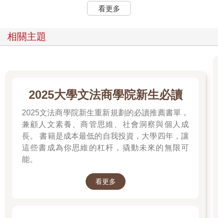
睦。
強風吹拂【平裝雙面書衣愛
編舟記(日本本屋大賞經典代
藏版】
表作，十週年紀念新版)
355
284
79
折
特價
元
79
折
特價
元
加入購物車
加入購物車
看更多
相關主題
2025大學文法商學院新生必讀
2025文法商學院新生重新規劃的必讀推薦書單，
兼顧人文素養、商管思維、社會洞察與個人成