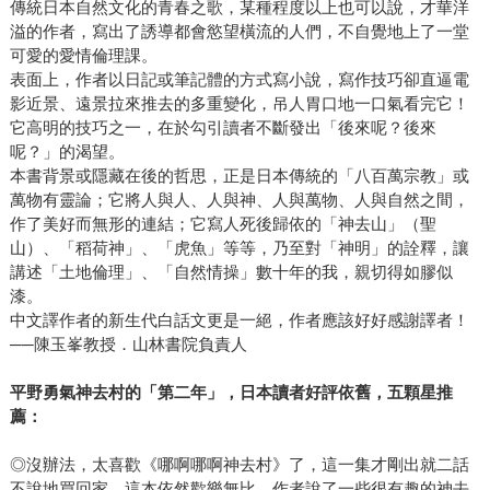
傳統日本自然文化的青春之歌，某種程度以上也可以說，才華洋
溢的作者，寫出了誘導都會慾望橫流的人們，不自覺地上了一堂
可愛的愛情倫理課。
表面上，作者以日記或筆記體的方式寫小說，寫作技巧卻直逼電
影近景、遠景拉來推去的多重變化，吊人胃口地一口氣看完它！
它高明的技巧之一，在於勾引讀者不斷發出「後來呢？後來
呢？」的渴望。
本書背景或隱藏在後的哲思，正是日本傳統的「八百萬宗教」或
萬物有靈論；它將人與人、人與神、人與萬物、人與自然之間，
作了美好而無形的連結；它寫人死後歸依的「神去山」（聖
山）、「稻荷神」、「虎魚」等等，乃至對「神明」的詮釋，讓
講述「土地倫理」、「自然情操」數十年的我，親切得如膠似
漆。
中文譯作者的新生代白話文更是一絕，作者應該好好感謝譯者！
──陳玉峯教授．山林書院負責人
平野勇氣神去村的「第二年」，日本讀者好評依舊，五顆星推
薦：
◎沒辦法，太喜歡《哪啊哪啊神去村》了，這一集才剛出就二話
不說地買回家。這本依然歡樂無比，作者說了一些很有趣的神去