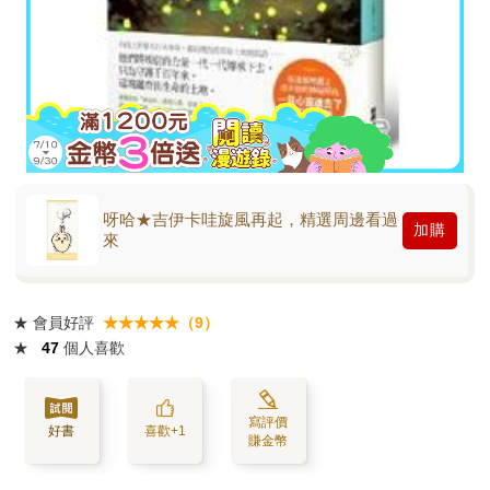
呀哈★吉伊卡哇旋風再起，精選周邊看過
加購
來
★
會員好評
★★★★★（9）
★
47
個人喜歡
寫評價
好書
喜歡+1
賺金幣