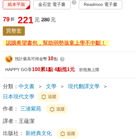
?
紙本平裝
金石堂 電子書
Readmoo 電子書
221
79
折
元
280
元
買整套
認購希望書包，幫助弱勢孩童上學不中斷！
10
預計最高可得金幣
點
?
100累1點 4點抵1元
HAPPY GO享
折抵無上限
分類：
中文書
＞
文學
＞
現代翻譯文學
＞
日本現代文學
追蹤
作者：
三浦紫苑
追蹤
譯者：
王蘊潔
出版社：
新經典文化
追蹤