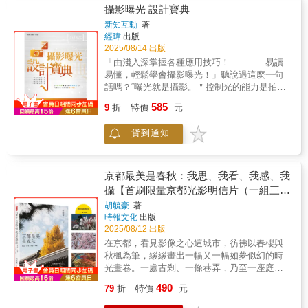
更加貼近生活，並做到條理分明。為了不使讀
攝影曝光 設計寶典
不容易涵蓋。伸手，推離一點將它放在桌上或
者感到枯燥乏味，書中配以大量的人物和風景
擺置在地面上。閱讀的身體，或彎腰或蹲低膝
新知互動
著
美圖，希望大家在閱讀和學習的同時，也能夠
經瑋
出版
蓋，心智的重心不自覺的更貼近了大地，體悟
得到視覺上的充分享受。而分佈在段落之間的
2025/08/14 出版
了《拾像圖》的撿拾命題。連續開、折、合
小提示，又能使大家學習到更多的知識。本書
「反自動生成」的力學實踐，改變了原本主導
「由淺入深掌握各種應用技巧！ 易讀
適合於數位攝影愛好者、旅遊愛好者閱讀使
視線的中心角色，遠距離科技機具的操控者，
易懂，輕鬆學會攝影曝光！」聽說過這麼一句
用。
轉為作品實體結構的體驗者。《拾像圖》的讀
話嗎？“曝光就是攝影。＂控制光的能力是拍攝
者不再是「靜態的」、螢幕式的被動觀眾，是
出好作品的基礎。在日新月異的數位時代，越
585
9
折
特價
元
參與人、圖共合翻頁、拉展過程（藝術）的表
來越多的人開始拿起相機記錄周圍一切精彩的
演者。字寄在網路的書《拾像圖》封面的設計
畫面。但真正能有幾人做到熟悉駕馭光線這一
貨到通知
如同傳統書本的目錄，翻閱全書，迎面而來的
重要元素，保證在任何複雜的光線條件下都能
是滿滿的畫，就是沒有半個文字。好奇的觀眾
做到快速、準確的曝光。事實證明，只有充分
掃描封面上的QR Code之後，會在網路中讀到
理解光線的性質、曝光的原理和技巧，這些看
和該書相關的創作理念。書本內實體的圖和虛
起來複雜的基本功，才能呈現光影的美麗。攝
京都最美是春秋：我思、我看、我感、我
擬空間中的文字，被遠距離分開的現象，對應
影藝術是依靠光影手段再現所表現的物件，實
攝【首刷限量京都光影明信片（一組三
了當下網路時空、數位文化經驗的生活。《拾
現攝影者創作構想的一種藝術形式。光與影的
張）】
胡毓豪
著
像圖》不尋常的圖象製造了另一種閱讀的時
調動與運用，顯然極其重要。攝影曝光，是讓
時報文化
出版
空。文字閱讀連結QR Code◎代理經銷 白象文
光與影轉化為形象與色彩的關鍵環節，所以曝
2025/08/12 出版
化
光控制是攝影創作極為重要的一個環節。本書
在京都，看見影像之心這城市，彷彿以春櫻與
不但講解了曝光的基本要素：光圈、快門速度
秋楓為筆，緩緩畫出一幅又一幅如夢似幻的時
以及感光度三者之間的關係，還講解了數位相
光畫卷。一處古剎、一條巷弄，乃至一座庭園
機上的各種測光模式、拍攝模式、閃光燈曝
在靜與動之間，觀見侘寂之美來自於「看見」
光、與曝光相關的器材，以及對不同光照曝光
490
79
折
特價
元
與「感受」之間的轉化也來自於心與技的融合
的控制，細緻地講述了與曝光有關的各種模式
「心」與「景」剎那之間交會的永恆鏡頭下千