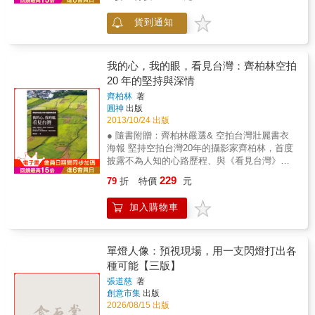
其代表的價值，絕不利用對像來彰顯自己的意
層意義。 Q：如何找出「新的拍攝主題」？
感，讓你充分體會街拍的真諦。
區域給固定下來，若沒有這些，照片將缺乏個
識形態。遺憾的是，一路走來，雖碰過很多動
A：使用「鏡射」技法 走過一棟玻璃帷幕大樓
貨到通知
性、沒有生命力。 ●我的熱情，從來就不在
人的事件，卻無法把深刻內涵盡數捕捉。每每
或任何反射影像的表面，你可以貼近它的外
「攝影」這件事本身，而是為了一種可能性，
檢視樣 片，總會想起柯特茲的話:&ldquo; 最好
緣，看看街景的鏡射潛力。 ●進階技法 Q：如
在忘卻自我的那幾分之一秒裡，因為記錄下某
的那瞬間，我總是錯過。&rdquo; 眾所景仰的大
何拍出「成功的模糊照片」？ A：使用「模
種主題以及形式之美所激盪出的情感，那是一
師尚且如此自謙，真叫後 輩汗顏。 目睹這對母
我的心，我的眼，看見台灣：齊柏林空拍
糊」技法 模糊不見得是失誤，但主體必須醒
種被眼前送上的東西所喚醒的幾何。 ●為了給
女走入田園小徑時，我並無驚喜，因為天氣陰
目，才能從模糊的影像及色彩紋路中跳出來。
20 年的堅持與深情
世界賦予意義，就必須先體驗到自己是置身在
沉，遠處山巒欠缺層次，非但無法襯托前 景，
Q：如何拍出「超現實的視野」？ A：使用「倒
齊柏林
著
透過觀景窗所裁切出來的那個世界裡，這樣的
反顯礙眼。照片放出來後果然平淡無奇，底片
影」技法 倒影讓人迷惑，也可能帶來驚喜，能
圓神
出版
態度需要專注力、心靈的鍛鍊、敏感度、以及
一擱就是二十五年，塵封在整面牆的影像檔案
將完全不同的視野回饋給攝影者。 Q：如何創
2013/10/24 出版
幾何感。 ─新聞報導攝影─ ●從事新聞報導攝
中，不見天日。 & 直至 20 世紀末，我將所有
造自己的「攝影簽名」？ A：試試「陰影」技
● 隨書附贈：齊柏林嚴選& 空拍台灣壯麗書衣
影，意味著用一連串的照片來述說一個故事。
未發表過的作品整理成四個主題 &ldquo;:有名
法 最傑出的攝影師總會拍攝自己的影子，幾乎
海報 堅持空拍台灣20年的攝影家齊柏林，首度
●報導是頭腦、眼睛、內心的連續運作，為了表
人物無名氏 &rdquo;、&ldquo; 手的秘密
就像是簽名。 &
披露不為人知的心路歷程、與《看見台灣》記
述一個問題，設定一個事件，賦予某些印象。
&rdquo;、&ldquo; 正 方形的鄉愁 &rdquo; 及
錄片幕後故事 別驚訝，這是我的心、我的眼，
●有時候，我們認為自己拍了一張最有力量的照
&ldquo; 失落的優雅 &rdquo;，並冠以 &ldquo;
229
79
折
特價
元
所看見的台灣。 這片土地，是我們的家。當你
片，即使如此，還是會繼續拍下去，只因無法
告別 20 世紀 &rdquo; 的總題，用來對創作生涯
看見這片土地的美麗與哀愁，才能真正祝福
明確預知事件究竟會如何發展。 ●要避免掃射
做一階段性的集成。 就在那時，這母女倆的身
加入購物車
她。&&&& 很多人說台灣很小，我會反問他
似快速而機械的拍攝，才不至於負載太多無用
影又浮上心頭。 我找出那一格反差平淡、顯影
們：「你都看過了嗎？」 提起「齊柏林」這個
的塗寫把記憶塞滿，妨礙了整體格局的清晰
不足、極難放出正常濃度與對比的底片來，在
名字，你或許知道，他是台灣最知名的空拍攝
度。 ●每張照片的記憶都與事件踩著同樣的步
暗房 裡耗掉不少相紙， 愈放愈喪氣，無論如何
影師。但你可能不知道，他其實有懼高症，連
單燈人像：預視現場，用一支閃燈打出各
伐奔馳。 ●攝影時，永遠要對拍攝對象與自己
加光減光都不滿意。後來靈機一動:如果她 們是
雲霄飛車都不敢搭；你可能也不知道，他只拍
抱持著最高的敬意。 ●在攝影時我們必須確定
種可能【三版】
走向一片未知之境呢 ? 就 如同黑澤明電影
台灣，而且堅持拍了20多年。他原本只是個普
已經表述一切，沒有留下空缺，否則就會為時
《夢》中之景:背著寫生架的畫家走入梵高畫中
張道慈
著
通的公務員，卻在退休前三年，毅然決定辭
已晚，而人們無法逆轉事件或重新來過。 ●最
的麥田，滿天飛舞的烏鴉塗黑了蒼 穹⋯⋯
創意市集
出版
職，放棄即將到手的退休金，投入所有人都認
終，對攝影師來說最擔心的是，當翻閱雜誌的
&ldquo; 失落的優雅 &rdquo; 的首張照片於焉誕
2026/08/15 出版
為不可能的空拍台灣記錄片計畫。這一切，背