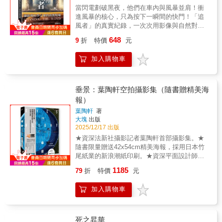
角 機上視角、鎌倉、江之島、箱根、東京都
當閃電劃破黑夜，他們在車內與風暴並肩！衝
內、千葉縣與房總半島每一處攝點皆搭配實拍
進風暴的核心，只為按下一瞬間的快門！「追
經驗，說明適合季節、時間、焦段與拍攝重
風者」的真實紀錄，一次次用影像與自然對話
點，不只知道「怎麼拍」，更知道如何活用天
的冒險一部屬於攝影與氣象愛好者的視覺盛
648
9
折
特價
元
候與光影，捕捉獨一無二的絕景瞬間。富士山
宴，帶你站上風暴中心【追風的起點：攝影與
限定・經典攝影主題攻略◆專屬富士山的經典
天空的相遇】本書開篇回顧作者蘇鏑坷從攝影
加入購物車
攝影題材 （逆富士・紅富士・赤富士・雲海富
啟蒙到走入氣象世界的經歷。最初只是單純對
士・銀河富士・笠雲富士）◆四季富士的拍攝
影像的著迷，從研究相機說明書到校園裡奔走
策略◆夜間攝影與星空下的富士山不論你是剛
拍攝運動會，再到自學專業技巧，攝影成為一
踏入攝影世界的新手，或是追求構圖、光影與
種與世界交流的方式。某次看到國際新聞攝影
垂景：葉陶軒空拍攝影集（隨書贈精美海
主題表現的進階攝影人，熱愛捕捉旅途美景的
比賽中關於颱風的作品，以及電影《龍捲風》
報）
你，都能在這本書，找到屬於自己的拍攝風格
的震撼畫面，讓他開始思考能否親身走進風暴
葉陶軒
著
與旅程靈感。
的核心，以鏡頭捕捉大自然最狂烈的瞬間。這
大塊
出版
份熱情成為蘇鏑坷追風旅程的起點，也開啟了
2025/12/17 出版
書中一段段驚心動魄的故事。【風暴現場：壯
★資深法新社攝影記者葉陶軒首部攝影集。★
麗與危險的交織】在進入追風實錄的篇章裡，
隨書限量贈送42x54cm精美海報，採用日本竹
蘇鏑坷將讀者帶到追風前線：颱風來襲的沿海
尾紙業的新浪潮紙印刷。★資深平面設計師羅
城市、龍捲風肆虐的平原，以及各種強對流風
文岑操刀裝幀設計。★書末收錄三篇專家導讀
暴爆發的夜晚。這些場景既展現自然的壯麗，
1185
79
折
特價
元
＆拍攝地點目錄。駕馭飛行之眼，俯瞰垂直景
也處處潛藏危險。鏡頭下的閃電、狂風與暴
框中的台灣之美。——資深新聞攝影師葉陶軒
雨，是科學與藝術的結合，更是一場場對體力
加入購物車
首部作品集☆☆名家共同推薦——何經泰（攝
與勇氣的考驗。透過細膩的描寫，讀者彷彿身
影家）、沈昭良（華梵大學攝影與VR設計學系
歷其境，感受到「風暴中心」既是大自然的試
教授）、張良一（自由攝影師）、黃世澤
煉場，也是攝影者的舞臺。【日常細節：浪漫
（《報導者》攝影部主任）、齊廷洹（看見・
死之昇華
外衣下的堅持】除了驚心動魄的瞬間，本書更