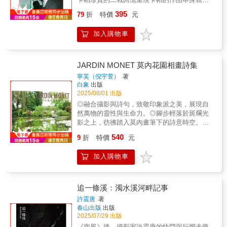
>>攝影作品創出，由「看見」與「感受」間的
現了一顆偉大的心靈和無比的同情心……他能
395
轉化，心與技的融合光和影的遊戲、鏡頭運
79
折
特價
元
拍攝運動、歡樂和心碎，他也能拍攝出內心的
用、快門速度的掌控、拍攝的好位置、斜光最
想法；他捕捉了一個世界。——史坦貝克王盛
美、專心於當下、快門速度與光圈大小永遠是
加入購物車
弘／作家 何榮幸／《報導者》創辦人兼執行長
一升一降的互換唯有在陌生與新奇之中，我們
沈昭良／攝影家 梁東屏／資深海外特派員 熱情
才可能保有「一期一會」的珍惜，當我們願意
推薦 特別收錄二十餘幅二戰珍貴照片，值得典
放空，放下既有的成見，才可能讓自己被旅途
藏閱讀卡帕文字裏環繞的現場、人物、氣息和
JARDIN MONET 莫內花園相畫詩集
啟發、被景物感動。〡誠摯推薦〡國際展能技
對話，一方面展現了他作為攝影記者的細膩觀
寧芙（倪宇萱）
著
藝競賽攝影類資深國際裁判 張宏聲世新大學
察和流暢書寫能力，也讓我得以據此重新面對
白象
出版
數位多媒體設計學系主任 陳學聖博士1839 當代
他的攝影作品，開展更為鮮活立體的觀看。
2025/08/01 出版
藝廊執行長 邱奕堅博士趙孝萱博士
——沈昭良 / 攝影家、華梵大學攝影與VR設計
◎融合攝影與詩句，致敬印象派之美，展現自
系教授「如果你拍的照片不夠好，那是因為你
然萬物的靈性與生命力。◎腳步輕落於斑斕光
靠得不夠近（If your pictures aren’t good
影之上，彷彿踏入莫內畫筆下的詩意時空。◎
enough, you aren’t close enough.）」。這句幾
認識隱藏在自己體內的美與生命力，感受所有
540
乎所有戰地攝影記者或者說所有愛好攝影奉為
9
折
特價
元
生物內在的美與生命力。以夏日莫內花園為靈
「聖經」的至理名言，出自於著名戰地攝影師
感，融合攝影與詩句，捕捉自然稍縱即逝的美
羅伯．卡帕（Robert Capa）之口，而最佳的詮
加入購物車
感與生命律動。在光與影、形與色交會之間，
釋，就是他在1936年9月西班牙內戰時所拍的那
每一幅作品皆是一場靜默的凝視，也是一段與
張《倒下的士兵》（The Falling Soldier）。
自然共鳴的旅程。藉由相機寫生，運用特殊拍
《戰地紀事：羅伯．卡帕的二戰回憶》中的卡
攝創作技法，呈現出一幅幅如同畫作般的攝影
追一條溪：濁水溪河畔記事
帕無論在工作上及私生活上（他和書中另位主
作品，紀錄2024年8月29日莫內花園中一花一葉
許震唐
著
角『粉紅妹』之間的故事）都超級浪漫。書中
的曾經存在。雲兒淡淡 風兒輕輕一葉扁舟靜靜
春山出版
出版
也對當時同樣身為戰地記者的知名作家海明威
划向湖心重重波浪 層層漣漪消融在幻空裡隨意
2025/07/29 出版
做了很生動的描述。總之，《戰地紀事：羅
吧 隨意任它自來自去 自來自去池水成一面潔亮
《南風》後，攝影家許震唐的快門與行腳未曾