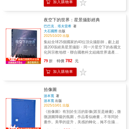
K2全景照片從封面一直延伸到封底，遼闊無垠
加入購物車
而攝影大師郭英聲，一直不論自己是否在旅途
天際，盡情記錄大地之美！」——葉陶軒
地呈現K2的獨特美景。特別使用燙鈦金表現山
上，都選擇將自己抛擲在寂寞中激情地滾動。
☆☆☆☆「葉陶軒老師以垂直視角所呈現的台
脈上雪景及雪地落沙，增添視覺上的層次感。
《在另一條路上》，是郭英聲以劇烈燃燒的熱
灣地貌，讓熟悉的風景轉化為帶有符號語言的
◎ 整體採用硬書盒方便收藏，方形全展開書背
情、毫不修飾的直觀，拍下那些在他生命風景
夜空下的世界：星景攝影經典
圖騰，不僅具備高度的美學張力，也展現了攝
更使翻閱方便並易於閱讀。◎ 封面及書盒紙張
中邂逅過的女孩子們。那些人有的和郭英聲有
影如何回應土地、回應內在的旅程。」——齊
巴巴克．塔夫雷希
著
特別選用98超特銅紙，細緻的紙張塗布完整展
不止一般的關係，有的只是他很好的女性朋
廷洹（看見・齊柏林基金會董事）☆☆
大石國際
出版
現照片的色彩及細節。◎ 整體裝幀設計以洗鍊
友。而不論她們在海邊、樹林、沙漠、都市，
2025/10/20 出版
簡約方式呈現史詩般的珍貴照片，選用中文襯
或是汽車後座、旅館床上、郭英聲讓她們的身
集結全球25個國家的40位頂尖攝影師，獻上超
線字體搭配Garamond 線條流暢、高貴正式的
體幻化為底片上顏料，勾勒出裸露中寧靜的坦
過200張絕美星景攝影・同一片星空下的各國文
英文字體，加上適時留白為全書設計增添典雅
白，以及在時間夾縫中綻放的愛情感。在孤
化與宗教地標・聯合國教科文組織世界遺產夜
尊貴之感。◎ 內書封使用日本畫布紙，如布料
獨、寂寞、熱情和流浪之中，郭英聲相信的美
景・星座、星空運行、大氣現象、極光、彗
般紋理的紙張，低調奢華地呈現精裝書應有的
782
是真實的。《在另一條路上》裡有郭英聲以404
79
折
特價
元
星、日月食等宇宙奇觀・遠離光害的暗空之
質地，透過霧黑燙金加工更將書名恰如其分地
張照片敘述的故事，也有他深層剖白內心的文
美・夜景攝影技巧，教你拍出自己的夜空在世
清晰呈現。尊貴得之不易的書籍，值得好設
字，寫出他如何沉浸在孤獨與寂寞中，卻追求
加入購物車
界最幽暗的角落，仰望最璀璨的星空本書由
計、好印刷來為其加分，更值得收藏！
激情與快感的人生。郭英聲說：「這一次編出
「夜空下的世界」（The World at Night ）創辦
來的書，給我自己很不一樣的感覺。我從來沒
人巴巴克．塔夫雷希精心策畫，匯集了橫跨大
有看自己的作品有這樣的經驗。以前所有作
地與天際的攝影傑作：全日食的震撼瞬間、極
拾像圖
品，不管雜誌或展覽，都用非常大的版面展
光的絢麗舞動，以及難得一見的天象奇觀。書
游本寬
著
出。照片也處理得太乾淨，好像有點潔癖。這
中還特別提供夜空攝影的專業技巧，教你如何
游本寬
出版
次我的作品被這樣處理，因為從來沒這樣看
捕捉屬於自己的美麗星空。收錄的每一張影
2025/10/01 出版
過，也讓我重新面對自己。不只因為版面比較
像，都在讚頌夜空的神祕與壯麗，邀請你在翻
《拾像圖》有別於生活的影像(甚至是繪畫)，微
小，要仔細看；也因為很多照片的連續，讓我
閱之間感受宇宙的浩瀚與純粹之美。
微讀圖障礙的氛圍，作品看似繪畫，不等同於
看到其中的『連結』。」對於讀者，他也這樣
畫作。美學的提升，美感的轉化，掩不住攝影
希望：「我希望絕大部分人看到我拍的這些女
家對抽象藝術的敬意。作者、觀眾近距離碰觸
性照片時，會覺得很美，很性感，很好看，而