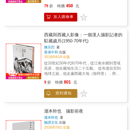
▎不走進街道深處，永遠只是路過者！ 《森山
少， 明明手機的拍照功能一台比一台強大， 但
命題，則是他載浮載沉的個人生命裡，那惡名
眼中靜謐美好的日常生活，透過簡單易懂的攝
458
79
折
特價
元
大道，我的寫真全貌》集結了森山大道從1990-
為什麼同一台機器拍出來的同一個場景就是有
昭彰的古怪脾氣、固執冷酷、自我中心、孤僻
影概念與關鍵撇步，隨手就能拍出「IG感」的
2000年的自述對談。書中分為一、二部。 ●第
天地的差別？ 不要以為網美照都是攝影大師用
獨行、完美主義、強迫偏執……。可以說，正
專業構圖與色彩？本書就像一部指南，教導大
加入購物車
一部「說攝影」──森山大道暢談自己的創作脈
專業相機拍出來的， 其實只要打開每個人都有
是此種個人偉業與性情瑕疵的糾纏辯證與共時
家餐桌上的食物、花、咖啡、愛用品與生活場
絡、街拍手法與創作理念。說出了「我的攝影
的「攝影眼」， 你我都能拍出吸引人們目光的
並陳，整體形構了屬於尤金•史密斯巨人般的攝
景拍攝下來與大家分享，這本書不是閱後即闔
只是拍下日常的片斷而已。不會形成故事的，
照片。 & 本書利用手機機動性強的優勢，讓每
影「神話」，卻也使得生平事蹟已廣被寫入攝
的類型，而是像參考食譜一樣，每次拍照時都
絕對不會」、「我的皮膚和街道的表象，在交
個人都能輕鬆學會捕捉瞬間美景的攝影技法，
西藏與西藏人影像：一個漢人攝影記者的
影史冊、具有崇高地位的他，過世40年，個人
能拿來翻閱使用。 ▋讓作品變商品！&mdash;
錯的那瞬間實在非常有趣」、「街道就是博物
培養專屬於你的攝影眼。書中以「旅行」為主
駐藏歲月(1950-70年代)
生命的無解矛盾與反覆折騰，依然顯得模糊不
料理甜點師∣花藝師∣咖啡師∣器物設計師∣餐桌布
館，劇場，圖書館，舞台」&hellip;&hellip;，大
軸，將場景分門別類，仔細說明不同情境，該
清、益加神祕。▌非典型的不尋常傳記任何書寫
置師∣軟裝風格師
陳宗烈
著
師自剖創作時的感動瞬間與獨到見解。 ●第二
如何拍出最具質感的美照。 & 最熱門的手機攝
都必須試圖回答，是什麼樣的內在驅力塑造了
&hellip;&hellip;&hellip;&hellip;..都需要的一堂
香港中和
出版
部「談攝影」──透過與吉田修一、中平卓馬、
影達人王小路用親切而容易理解的口吻，說明
藝術家展露於外的生命歷程？藉由歷史的複訪
美感攝影課 &bull;學習用甜點解讀自然光 &bull;
2016/04/19 出版
田中長德、Homma Takashi&hellip;&hellip;到
熟悉光線對影像的影響、拍攝的主題、構圖基
與覆述，我們能有一些截然不同的敘事可能？
透過食物擺盤展現美味 &bull;注意器皿的深淺
從20世紀50年代到70年代，從江南水鄉到雪域
荒木經惟，對談者每位都是日本藝文界赫赫有
本原理，教你如何解構一張好照片的元素，一
這本「非典型」的傳記，便是這樣的一次大膽
與釉色濃淡 &bull;和食器皿搭配洋食的反差趣
高原，他在藏地生活二十五載。 從布達拉宮到
名的大人物，從文學詩集到數位相機，多方位
本書抵過數堂攝影課，抓住眼前最迷人的瞬
嘗試，作者Sam Stephenson成功地藉由某種偵
味 &bull;讓咖啡的香氣也能有畫面 &bull;用反光
地球之巔，他走遍西藏大地（除阿里），用鏡
地對照彼此間異中有同、同中有異的相對思
間。 & 本書特色 & ▲文字簡單易懂，不使用冷
探般的追根究底、學究式的旁徵博引、史料控
襯托咖啡的美味 &bull;3個技巧拍出「冰涼」感
頭記錄下壯美的雪域風光和民族風情。 從農奴
維。 【森山大道語錄】 街拍 我的皮膚和街道
僻艱深的專業字眼，讓新手也能輕鬆進入狀
801
9
折
特價
元
的檔案挖掘、散文筆法的舉重若輕，加上多重
&bull;讓花藝擁有絕美感的兩種光線 &bull;有人
制到和平解放，他親歷了西藏的風雲劇變，並
的皮膚，那些都屬於表層的部份，在幾乎交錯
況。 ▲類似場景的成功照與失敗照相互對比，
敘事、深入淺出的複數觀點，使得這本宛如廣
物在內的拍攝秘訣 &bull;如何在咖啡館搶時間
以新聞記者特有的敏銳，捕捉著那些不應被遺
的那一瞬間有趣到超乎想像。也因此，我就是
可以一下子就看出調整後的差異。 ▲無論是小
角視野、配角不斷登場、充滿各種旁枝、且抗
貨到通知
瞬間拍攝 &bull;拍好戶外野餐的物件情境 ▋相
忘的人和事。 一張張老照片，彷彿在敍述著一
街道的表象，我用攝影這樣的工具，把那些極
景或大景，本書一次教你學會，買書等於上
拒線型敘事的「非典型」傳記，表面上雖不執
機、手機都適用&mdash; 「如實拍出心中想要
樁樁西藏往事；一樁樁西藏往事，都將引領我
為瑣碎的街道表面像拼圖般拼湊起來，怎樣都
課，超划算。 ▲以旅遊為整本書的企畫概念，
著深究於「攝影」一事，反而卻從史密斯生命
的畫面」攝影基礎教學 &bull;若想記錄生活，
們去認識一個真實的雪域高原。
不厭倦。 徘徊 像我這樣經常在路上徘徊拍照的
帶著書一起出去玩，輕鬆記錄旅途記憶。 ▲每
周遭的諸般「雜音」，宛如意識流地更純粹觸
該選哪種相機？ &bull;決定照片曝光的三大要
瀧本幹也 攝影前夜
攝影家的攝影，只擁有和不斷流動的外界所產
個人都有攝影眼，本書目的就是教你打開它，
及了這位重要攝影家──及其所屬時代──的某種
素？ &bull;拍攝日常生活時，建議採用手動曝
生的相遇，也就是說拿著相機，惟獨在拍下的
讓自己就是攝影達人。 & &
瀧本幹也
著
內在精神史。▌這些攝影名家，都是尤金‧史密
光 &bull;依據場景來設定白平衡 &bull;什麼是散
那一瞬間我和外界交會、外界成為我的對象。
臉譜文化
出版
斯的門徒◎《塞爾瑪大遊行》作者詹姆斯‧卡羅
景，如何運用在日常場景？ &bull;散景的模糊
遊蕩 當我遊盪拍照時總會感知到各種事物，但
2026/07/02 出版
勒斯（James Karales）：「尤金認為，你可能
程度 &bull;根據拍攝的視角，決定鏡頭焦距