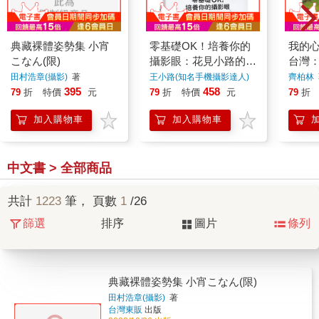
典藏裸體姿勢集 小宵
零基礎OK！培養你的
我的
こなん(限)
攝影眼：花見小路的攝
台灣：
影美學--用手機拍出
年的
田村浩章(攝影)
著
王小路(知名手機攝影達人)
齊柏林
著
PRO級影像作品
395
458
79
折
特價
元
79
折
特價
元
79
折
加入購物車
加入購物車
中文書 > 全部商品
共計
1223
筆， 頁數
1
/26
篩選
排序
圖片
條列
典藏裸體姿勢集 小宵こなん(限)
田村浩章(攝影)
著
台灣東販
出版