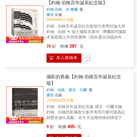
─ ●我們在相機的幫助下觀察現實，將之紀錄下
願的身影、廟埕上來回穿梭的日常、神像與人
【約翰‧伯格百年誕辰紀念版】
背後不為人知的酸甜苦辣、冷暖人情，極富可
來，不藉由取景方式誤導，或利用暗房裡的小
群之間若即若離的距離。神在場，但人同樣在
約翰‧伯格、尚‧摩爾
著
讀性。 3.全書收錄許多難得的精采空拍照片，
撇步。這些把戲在明眼人面前無所遁形。 ●相
場；信仰不是抽象的，而是被實踐、被重複、
麥田
出版
增加本書的收藏價值。
機對我們而言是一項工具，而不是一個可愛的
被生活承載的。作者以「進入」作為觀看的路
2026/06/27 出版
機械玩具。只要能夠讓人舒服輕鬆地操作，達
徑——從廟門、前殿，到中庭與後殿，再走向
約翰 ‧ 伯格百年誕辰紀念版當代美學評論大師
到我們想做的事就已經足夠。 ●相機的持握、
街道，讓讀者如同親身走過一座廟宇。影像的
約翰 ‧ 伯格 ✕ 瑞士攝影名家尚 ‧ 摩爾探究攝影
光圈、快門等等都必須變成反射動作，就像人
編排，既是空間的移動，也是情感的推進，讓
本質經典之作與班雅明《迎向靈光消逝的年
們開車換檔變速一樣，所有的操作，即使是最
神聖與日常彼此滲透。在這些畫面之中，我們
代》、巴特《明室》、桑塔格《論攝影》同列
複雜的部份，都不值得大驚小怪。 ●某些人對
看到的不是單一的宗教敘事，而是台灣文化中
387
79
折
特價
元
當代影像思考鉅著▌攝影家張照堂──鄭重推薦
於攝影技巧的看法，亦即毫無節制地去追求影
長久累積的身體記憶與情感結構：祈求、等
取理論為架構、擷影像為觸媒，延續華特 ‧ 班
像清晰度的偏好，總是逗得我很樂；這是一種
待、依附、安放，以及在動盪世界中尋找一種
加入購物車
雅明、羅蘭 ‧ 巴特、蘇珊 ‧ 桑塔格的影像思考傳
對於精雕細琢的熱情，還是他們希望藉由逼真
安定的方式。這是一位「膽大心細」的醫者之
統，為讀者揭示攝影本質。 關於攝影，我
的錯覺好能更緊抓住現實一些？不管怎樣，這
眼——他敢走入人群、貼近信仰的現場；也能
們不停思索：何謂真實？攝影是紀錄，還是謊
些人都遠離了真正問題的核心，如同另一世代
在紛擾之中，捕捉那些幾乎被忽略的瞬間。於
言？什麼是照片？照片意謂什麼？影像如何生
攝影的異義【約翰‧伯格百年誕辰紀念
的人嘗試用藝術的朦朧感來包裝自己的軼聞故
是，攝影不只是記錄，而成為一種理解：理解
成，又如何使用、詮釋？影像與文字間有何關
版】
事。 &
人如何面對不可知，也理解自己如何與世界相
聯？圖說是理解之必要，還是對想像力的扼
處。《宮廟有神，也有人》不只是一本攝影
約翰．伯格、傑夫．代爾
著
殺？為何不含文字說明的照片，猶能令人感動
集，更是一段關於觀看、信仰與人的長時間對
麥田
出版
莫名？我們能否捨棄文字，純然以影像思考、
話。
2026/05/28 出版
敘事？ 全書以文佐圖，為攝影提出另一種
約翰 ‧ 伯格百年誕辰紀念版 傑夫 ‧ 代爾主編
獨特的敘事法則：尚．摩爾以自身拍攝經驗，
約翰 ‧ 伯格的影像散文集所有照片都可能為記
書寫其身為攝影家之反思。一張照片，便是一
錄歷史做出貢獻。在今天這種特殊的情境下，
處「相遇之所」，身在其中的攝影者、被攝
任何照片都有可能打破歷史霸權對時間的壟斷
者、觀看者，環環相扣。這般循環往復的連結
405
9
折
特價
元
宰制。 面對這張照片，我們要不是不予理
迴圈，啟發了另一種遊走於紀實與想像間的獨
會，就是得靠我們自己去把它的意義填滿。這
特攝影敘事取徑。約翰．伯格接著進一步提出