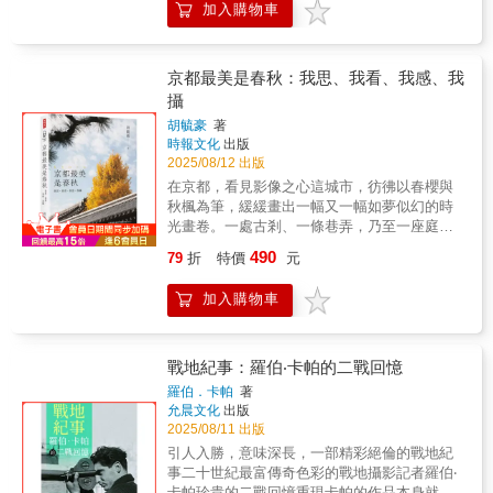
及曝光手法；對人像、風景以及特殊技巧的曝
加入購物車
年歲月緣中見，心窗內悠遊自在圓滿行?京都之
光做了大量的實例解析。根據主題、狀況、素
所以令人著迷，在於它蘊藏的歷史深度與時光
材等進行分類後，詳細地介紹了每一種類型的
靜謐鐘聲108響震去天罡地煞、三條橋周邊的故
曝光技巧，並且融入了拍攝者在實戰經驗中驗
事、日本五大古城之一彥根城、五百年後最美
京都最美是春秋：我思、我看、我感、我
證了的攝影資料，從實際拍攝經驗出發，言簡
的東寺不二櫻、清水寺內山坡上的小菩薩們、
攝
意賅地向讀者介紹了在各種拍攝場景下如何進
明石大橋與孫文移情館?將京都的時光氣韻、春
行曝光，並且分主題以不同的示例進行詳細說
胡毓豪
著
櫻秋楓細細捕捉保津川漂流記、通天紅的賞楓
明。本書內容豐富，結構清晰，詳細地分類、
時報文化
出版
大廟東福寺、偏遠山區的私人美術館美秀、飄
整理了曝光的技巧與方法，既有專業的理論，
2025/08/12 出版
浮在水面上的佐川美術館、宇治平等院與萬福
又有實用的拍攝技巧，使讀者在閱讀後能夠應
在京都，看見影像之心這城市，彷彿以春櫻與
寺、鴨川日常的幸福、優雅的京都看板?攝影作
對各種複雜的拍攝情況。針對攝影者常見的拍
秋楓為筆，緩緩畫出一幅又一幅如夢似幻的時
品創出，由「看見」與「感受」間的轉化，心
攝題材，本書進行了詳解，讓讀者在正確理解
光畫卷。一處古剎、一條巷弄，乃至一座庭園
與技的融合光和影的遊戲、鏡頭運用、快門速
曝光基礎上加以實踐性說明。相信透過本書的
在靜與動之間，觀見侘寂之美來自於「看見」
度的掌控、拍攝的好位置、斜光最美、專心於
490
79
折
特價
元
閱讀，讀者能切實感受到攝影曝光的真諦與數
與「感受」之間的轉化也來自於心與技的融合
當下、快門速度與光圈大小永遠是一升一降的
位攝影的無窮魅力。
「心」與「景」剎那之間交會的永恆鏡頭下千
互換唯有在陌生與新奇之中，我們才可能保有
加入購物車
年歲月緣中見，心窗內悠遊自在圓滿行>>京都
「一期一會」的珍惜，當我們願意放空，放下
之所以令人著迷，在於它蘊藏的歷史深度與時
既有的成見，才可能讓自己被旅途啟發、被景
光靜謐鐘聲108響震去天罡地煞、三條橋周邊的
物感動。〡誠摯推薦〡國際展能技藝競賽攝影
故事、日本五大古城之一彥根城、五百年後最
戰地紀事：羅伯‧卡帕的二戰回憶
類資深國際裁判 張宏聲世新大學數位多媒體
美的東寺不二櫻、清水寺內山坡上的小菩薩
設計學系主任 陳學聖博士1839 當代藝廊執行
羅伯．卡帕
著
們、明石大橋與孫文移情館>>將京都的時光氣
允晨文化
出版
長 邱奕堅博士趙孝萱博士
韻、春櫻秋楓細細捕捉保津川漂流記、通天紅
2025/08/11 出版
的賞楓大廟東福寺、偏遠山區的私人美術館美
引人入勝，意味深長，一部精彩絕倫的戰地紀
秀、飄浮在水面上的佐川美術館、宇治平等院
事二十世紀最富傳奇色彩的戰地攝影記者羅伯‧
與萬福寺、鴨川日常的幸福、優雅的京都看板
卡帕珍貴的二戰回憶重現卡帕的作品本身就展