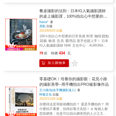
文學│影像│主題 六○到九○年代，最具啓發的大
●《助產士》─挑著夜燈，一位在貧困鄉下幫忙
師言談 1990-2000年精華語錄集結，暢談攝影
接生的非裔美籍助產士●《西班牙村莊》─敏銳
初衷與經典主題 荒木經惟、吉田修一、中平卓
餐桌攝影的法則：日本IG人氣攝影講師
而富有感情地拍出一塊西班牙無糧之地的無盡
馬、田中長德、Homma Takashi， 揭露日本藝
的桌上攝影課，100%拍出心中想要的日
豐饒●《史懷哲》─深入非洲加彭的痲瘋病院，
文界更全面的大師面貌 全書精選近百張作品，
常美感
拍攝史懷哲醫生的行醫歷程●《塞班島》─二戰
Nana*
著
集結經典珍貴創作 2009年「森山熱」正式登
原點
出版
期間冒死進入太平洋塞班島，以最赤裸的戰場
台，從出版、展覽到親自來台，引發一陣旋
2023/04/25 出版
影像譴責戰爭●《邁向天堂花園》─男孩牽著女
風。在多本自述散文之外，這一本全面透視森
孩穿過林間小路，走向陽光普照的前方尤金‧史
100％拍出心中想要的日常美感 料理 ∣咖啡∣甜點
山大道的創作。經由他的第一手自述，認識他
密斯最經典的《水俁》計畫，讓他用鏡頭伸張
∣花藝 ∣食器 ∣文具 ∣愛用品 新手也能上手！ 日本
自六○年代起的創作歷程，深刻地解讀他的經典
正義，揭發日本史上最惡名昭彰的工業污染：
IG人氣攝影講師 NHK 文化中心「AURORA攝
主題系列、創作手法與影像思考。 徘徊在新宿
水俁病。這場人禍造成的工業汙染，造成至少
影課」講師 的桌上攝影課 ▋讓餐桌物件說故
街頭的森山大道、耽溺在犬的記憶中的森山大
434
79
折
特價
元
12000人受害、逾兩千人死亡，歷經七十年後仍
事，讓日常餐點更有魅力&mdash; 計畫構想∣器
道、因為失戀進入攝影的森山大道，究竟是為
餘波蕩漾。1970年代，尤金・史密斯53歲時，
皿搭配∣擺盤法則∣香氣表現∣配色策略∣場景構圖
了什麼開始攝影？年過七十依舊堅持風格、持
加入購物車
前往日本熊本的小漁村，蹲點三年，其中《智
光線選擇∣情境設定∣近攝技巧∣取景技巧∣人物置
續疾走的森山大道，這位以高反差、粗粒子、
子入浴》作品，造就攝影史上最重要的紀實經
入∣戶外拍攝∣ 「我會開始拍攝日常生活景象，是
模糊、晃動、失焦、強烈黑白攝影風格聞名的
典之一。他也因此遭黑道毆打成重傷，使他在
因為某位陶藝家的陶器讓我一見傾心。我想讓
代表人物，究竟如何走上攝影之路？對攝影的
二戰受過砲擊的身體，以及飽受創傷後壓力症
其他人也能體會在日常生活中使用該陶器的樂
零基礎OK！培養你的攝影眼：花見小路
反省為何？如何參與細江英公的「薔薇刑」拍
候群折磨的身心每況愈下。「我相信的革命不
趣。因此，我開始拍照，並試著表現出器物的
的攝影美學--用手機拍出PRO級影像作品
攝？為何自費出版刊物？如何受到安迪．沃
是為了摧毀，而是可以把我和其他一些人帶到
魅力，也讓其他人想像實際使用的情景。那時
荷、威廉．克萊因、東松照明的啓蒙？反覆閱
王小路(知名手機攝影達人)
著
一塊嶄新的沃土。」──尤金‧史密斯作為戰後最
候的社群網站，像我這種料理搭配食器的照片
讀太宰治的哪本小說？如何與相機合體，進入
時報文化
出版
重要的紀實攝影家之一，樹立諸多報導典範的
還很少見，後來有幾位工藝家對我的照片風格
30分鐘不停拍的街拍狀態？完成六百頁的《新
2022/11/29 出版
史密斯，其大名常與「洋溢人道關懷」、「充
很感興趣，我們取得聯繫後，開設了生活選品
宿》攝影集？為何作品特別引發年輕人共鳴？
你覺得這是單眼相機拍的？ 還是手機拍的？ 用
滿社會意識」、「報導攝影奠基者」、「最偉
店「AURORA」。」
他是如何接受藤井謙二郎的邀請，拍攝《≒森山
什麼拍不重要，拍得好看才高招！ & 每個人都
大的攝影家」等數不清的形容詞連綴，然而與
&hellip;&hellip;&hellip;&hellip;Nana* 你是否想
大道》紀錄片？為何想拍宇多田光的人像照？
想當網美，但是可以拍出網美照的人少之又
此光明相對、如影隨形，彷彿行星背面的幽暗
將喜愛的事物、美麗的光影、香醇咖啡，這些