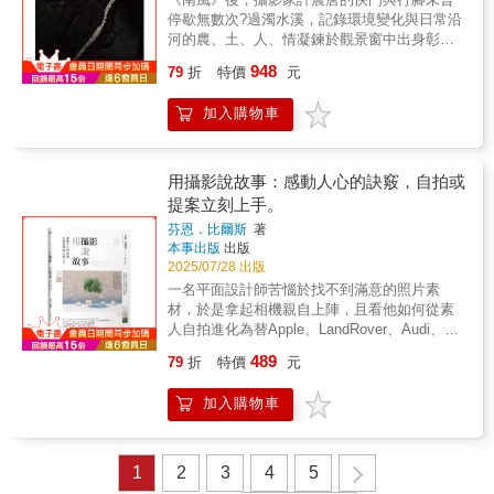
伯．卡帕的二戰回憶》是一部故事性、可讀性
的鏡映著樹的影 雲的光 山的竣蓮的美 和風的
停歇無數次?過濁水溪，記錄環境變化與日常沿
都很高的作品，值得讀者細細品嚐。——梁東
氣息莫內乘坐著畫筆恣意揮灑出一幅又一幅的
河的農、土、人、情凝鍊於觀景窗中出身彰化
屏/資深海外特派員
曠世傳奇◎代理經銷：白象文化更多精彩內容
大城鄉台西村的許震唐，二○一三年以《南風》
948
請見
79
折
特價
元
展現對故鄉的長期紀錄，十二年來，他從這個
http://www.pressstore.com.tw/freereading/9786263
濁水溪的「最後一村」出發，來回逡巡，從下
加入購物車
游至上游，以十二個主題加上一趟河流公路旅
行，將環境與鄉土的追問擴大至整個濁水溪流
域。濁水溪全長一八六．六公里，是臺灣最長
的河川，流經彰化、雲林、南投、嘉義，餵養
用攝影說故事：感動人心的訣竅，自拍或
人民不知凡幾，其多重支流更彷彿深入島嶼核
提案立刻上手。
心血脈。這本攝影集不僅是許震唐在觀景窗凝
芬恩．比爾斯
著
視濁水溪的作品，更有他走向現場的文字動
本事出版
出版
態，是一本從出海口到高山源頭的人文地理
2025/07/28 出版
誌。許震唐記錄了出海口捕烏魚與鰻苗的人，
一名平面設計師苦惱於找不到滿意的照片素
和環境惡化下河口形成的沙丘異世界；平原上
材，於是拿起相機親自上陣，且看他如何從素
如珍珠散落的西瓜、消逝的菸葉、潮溼的菇
人自拍進化為替Apple、LandRover、Audi、
寮；沿著山勢上行，筍人在天未亮的竹林搜尋
Cartier等國際知名品牌操刀的專業攝影師，其
冬筍，砂石車司機在枯水期的溪床載卸一車車
489
79
折
特價
元
關鍵在於每一張「有故事」的照片……照片，
砂石，孤寂又具風險的車上人生；穿越峽谷，
可以說故事，只要你知道如何敘事（人物、地
有環流丘的開闊，攀往高山，壯麗的山景與荒
加入購物車
點、事件）有故事的照片（結構、主題、氣
廢的溫泉鄉並行，三千二百公尺合歡山上的紅
氛、簡約），可以感動人心，只要你懂得拍攝
屋頂公廁，成了濁水溪源頭的象徵。長時間追
技巧，不必花重金添購高檔相機，也不用另外
一條溪，為的不是捕捉精采一瞬，而是與溪流
報名任何攝影課程，僅需一台數位相機或人人
1
2
3
4
5
共度日常，在攝影的時間性之中召喚日常性。
都有的智慧型手機，以及上網功能，即可拍出