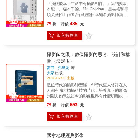
我從來沒有要去尋找拍攝對象的心情，完全沒
「我很慶幸，生命中有攝影相伴。」集結與坂
會拍到一張極有力量的照片，但若它不能放進
&bull;我的攝影器材 &bull;RAW 影像處理的基
有。只要走著，全身的細胞就會向外伸展開
本龍一、森本千繪、Mr. Children、是枝裕和等
故事的情境配置，你就不能用那張照片。」◎
礎知識 專業推薦 食物攝影師 ――Coya Lunch
來，變成天線一般，被某些東西吸引過去。 獵
頂尖藝術工作者合作經歷日本知名攝影師瀧本
青年文化攝影經典《塔爾薩》的作者賴瑞‧克拉
不只是個攝影大叔――Charles 餐桌上的攝影師
相 與其說是去「獵相」，不如說是被對象給抓
幹也首部工作全紀錄汪正翔｜創作者馬欣｜作
克（Larry Clark）表示他十九歲時，曾拿自己
――許峵誠 攝影自由接案&bull; IG食物攝影達
435
79
折
特價
元
住了，毫無抗拒地，但是最後，對象也被我抓
家黃曦｜《釀電影》主編、文字工作者龍貓大
拍的一些私房照登門自薦。他將照片放在史密
人――警長 日本亞馬遜，讀者真實好評 &bull;
住了。有點像是，戀愛關係吧。 新宿 新宿整體
王｜影評moom bookshop──推薦瀧本幹也自
斯腳下，然後離開。幾小時後，史密斯打來：
本書是完美的桌上攝影入門書，在各種場景下
是一個流動著慾望體液的慾望體。我的攝影，
加入購物車
1998年成立獨立攝影工作室至今，已成為日本
「立刻給我滾過來！」意思是：老子對你的照
都有相應的擺設指導和桌上攝影的關鍵秘訣，
就是進入新宿街道的體溫，既不擁抱、也不遠
商業攝影的代表。不僅曾與森本千繪合作，擔
片很感興趣，還不快帶瓶威士忌來拜師？◎森
CP值很高。 &bull;我買這本書是因為我在
離新宿微妙的異樣感。並不是什麼意識形態的
任Mr. Children唱片封面的攝影師，更為是枝裕
永純將還在製作中的《河-累影》攝影集給史密
Instagram 上關注的人推薦了它。這本書對於業
表現。 新宿是一個宛如變形蟲的地方，讓我感
和的《海街日記》、《舞妓家的料理人》等多
攝影師之眼：數位攝影的思考、設計和構
斯看，史密斯看過後雙目泛淚，這些照片啟發
餘愛好者來說很容易理解。而且每一張圖都很
覺到她就像生物般每天不斷地脫皮、蛻變，所
部影視作品，以及坂本龍一音樂劇拍攝主視
了他一系列的水俁病攝影計畫，並在日後拍出
圖（決定版）
美，雖然我只能用手機拍攝，但仍然有很多內
有人間的欲望在新宿當中像是食物鏈一般循
覺。《瀧本幹也 攝影前夜》收錄他超過80部
了他最著名的作品《智子入浴》；森永純當時
容可以參考，讀完後，我拍出來的照片和以前
麥可．弗里曼
著
環，並且有它自己的氣息。就算時代和表面替
作品，除了記錄與日本頂尖創意工作者的合
為史密斯在日本時的攝影助手，而兩人也為彼
完全不同了。 &
大家
出版
換了，新宿街道的本質是不會改變的，就像是
作，也蒐羅他與Suntory天然水、TOYOTA、寶
此的才華相知相惜。尤金‧史密斯曾拿著攝影機
2026/07/01 出版
我對於攝影的體質也完全不會改變一樣。 東京
礦力水得、Calorie Mate等知名品牌的平面廣告
在二次大戰深入戰區，出生入死拍出最赤裸的
數位時代的攝影師聖經，AI時代重大修訂在人
為什麼要到國外拍呢？我是這麼想著。巴黎就
作品。瀧本幹也細緻的創意執行，不乏許多在
影像以譴責戰爭；也曾深入日本鄉村，花三年
人都有強大拍攝科技的時代，培養真正的影像
交給巴黎的攝影家，紐約就交給紐約的攝影家
數位時代看來，有點接近手工業的堅持。但他
時間蹲點，並遭黑道攻擊受重傷，最後製作出
判斷力如果說當今的影像世界有什麼明顯改
去拍吧，但是日本、東京，我們來拍。 都市 對
以純熟的攝影技術與對視覺語言的掌握為基
震撼世界的《水俁》攝影集。另一方面，他也
變，那應該不是畫質更高、設備更先進，而是
我而言，與其說是「都市」，不如說是
底，成功透過不同相機與底片殊異的風格，表
553
可能是膽敢公然對抗雜誌社體制的第一人，結
79
折
特價
元
影像創作變得太過容易。拍照幾乎沒有門檻，
「街」、「巷」，我拍的東西就在那裡。所以
現電影、大河劇、唱片以及商業廣告等不同訴
果不是被開除，就是他老大不爽直接遞出辭
甚至不需要相機——人工智慧可以在幾秒內生
無論是多大的都市，我所拍攝的其實只是城市
求的平面視覺。本書是瀧本幹也出道至今的工
呈；卻也好幾次，雜誌社又不得不借重其才華
加入購物車
成一幅看似完美的畫面。當「製造影像」已如
表面的灰塵罷了。 黑白 我無法真正和攝影說再
作手札，也是這些攝影工作的作品集結。同時
跪求他回鍋！▌歡迎光臨史密斯的爵士閣樓史密
此輕而易舉，真正稀缺且有價值的，其實是，
見的原因是，誰叫黑白攝影世界是如此無可救
也是一名攝影師從拜師學藝到逐漸成熟，在一
斯是一位重度爵士樂迷，甚至有一次到攝影學
我們是否還有能力看出影像的力量從何而來？
藥的性感！ 表面 我希望攝影可以徹底的表面。
個個性質各異的商業合作中發展出個人風格的
校演講，因整場都在講音樂完全沒提到攝影而
這正是本書核心：攝影不只是紀錄，更是一種
至今，我以各種方法、方向創作攝影，我不斷
國家地理經典影像
歷程。