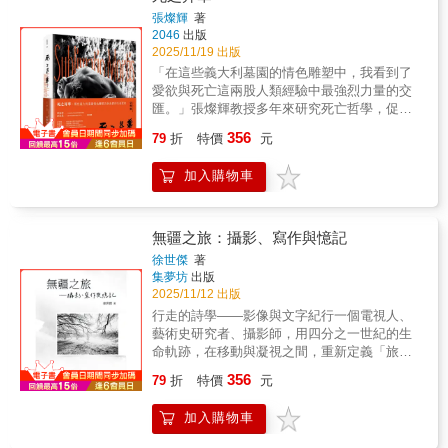
齊柏林基金會董事）、陳佳琦（攝影史研究
展現追風背後的日常與堅持。作者詳細描述了
張燦輝
著
者）、龔卓軍（臺南市美術館館長）
2046
出版
在長途奔波中如何解決食宿問題：為了節省時
☆☆☆☆「空拍為我的眼睛裝上翅膀，捕捉到
2025/11/19 出版
間，快餐、麵包與乾糧成為追風者的常態飲
的大地之美難以想像。」☆☆在法新社從事新
食；在服務區購買補給品、在車內解決三餐，
「在這些義大利墓園的情色雕塑中，我看到了
聞攝影三十餘年的資深記者葉陶軒，在人生低
甚至邊吃邊拍的經歷，都反映出追風生活的現
愛欲與死亡這兩股人類經驗中最強烈力量的交
谷時期接觸到空拍攝影，意外地為他開啟了一
實與艱辛。這些細節讓讀者看見，浪漫的影像
匯。」張燦輝教授多年來研究死亡哲學，促使
扇窗。之後，將長年在第一線新聞現場搶拍畫
背後，是長時間駕駛、熬夜守候與無數的等
他遊歷歐洲各地墓園，在那些安靜的石徑間尋
356
面的攝影之眼，往天際拔昇數十公尺，轉為從
79
折
特價
元
待。追風不只是一次次「出發－拍攝－歸來」
找人類面對終極課題時的智慧與慰藉。酷愛攝
空中俯瞰大地。從空拍機的視角居高下望，人
的行動，更是一種需要耐力、紀律與團隊合作
相的他，將鏡頭對準墓園內栩栩如生的雕像，
眼轉為鷹眼，地表的一切瞬間成了各式各樣的
加入購物車
的生活方式。【影像與意義：科普與藝術的交
展開一場跨越時空的對話：與雕塑家對話，與
奧妙圖騰——幾何般的線條、迷幻的色塊和神
會】攝影，對蘇鏑坷而言，不只是藝術創作，
被紀念的逝者對話，與自己的死亡恐懼和生命
奇的質地——這一切組合出的景象前所未見，
更是一種觀照自然與世界的方式。透過鏡頭，
渴望對話。本書集結了張燦輝教授歐洲墓園雕
讓人眼界大開。即使相片中拍攝到人類活動，
風暴不再只是危險的天氣現象，而是值得研
像黑白攝相作品精，及他撰寫的生死哲學論
無疆之旅：攝影、寫作與憶記
也凝縮成如棋子或積木般的迷你元素，提供畫
究、值得理解的自然力量。正如序言所言，這
文，並邀請多位中外哲學學者以論文、隨筆或
徐世傑
著
龍點睛的生動點綴。☆☆「空拍對我來說，就
是一場氣象與攝影愛好者的視覺盛宴，既喚起
詩歌回應，一同探索人類面對死亡時如何昇
集夢坊
出版
像是為我打開影像新視窗的按鈕，更是探尋生
對自然的敬畏，也展現了影像在科普傳播中的
華。這本跨類型的攝相作品及文集，不僅是藝
2025/11/12 出版
命意義的探測儀。⋯⋯專注於空拍讓我逐步克
力量。作者除了以真誠的筆觸展現個人對風暴
術的記錄，更是一場關於生命與死亡、愛欲與
行走的詩學――影像與文字紀行一個電視人、
服內心的恐懼與不安，隨著一次次飛行練習，
紀錄的熱情，更讓它成為公共知識與集體記憶
永恆的深刻哲學對話。
藝術史研究者、攝影師，用四分之一世紀的生
深深被遼闊而充滿生命力的地景所吸引，漸漸
的一部分。本書特色：本書以第一人稱的真實
命軌跡，在移動與凝視之間，重新定義「旅
讓我感受到平靜與專注，並在心靈上得到了救
經歷，帶領讀者走進「追風」的世界。作者將
行」與「觀看」。從上水的市井煙火，到大埔
贖。」☆☆而救贖了葉陶軒的空拍，也震撼了
攝影熱情與氣象探索結合，把颱風、龍捲風、
356
79
折
特價
元
的潮汐節奏，從新加坡的多元疊影，到不丹的
觀者。他攝影作品的特出之處，在於獨特的構
強對流等天氣現象，轉化為震撼的影像與文字
寂靜靈光，他以鏡頭寫詩，以文字顯影――在
圖美感和堅持的九十度垂直視角，跳脫一般空
紀錄。書中不僅呈現驚心動魄的場景，更細緻
加入購物車
流動的世界裡，捕捉永恆的剎那。
拍照片的全景式視野，畫面因而在記錄自然和
描寫了追風者的日常，例如如何在急迫行程中
文化地景之外，達到了更高層次的抽象視覺美