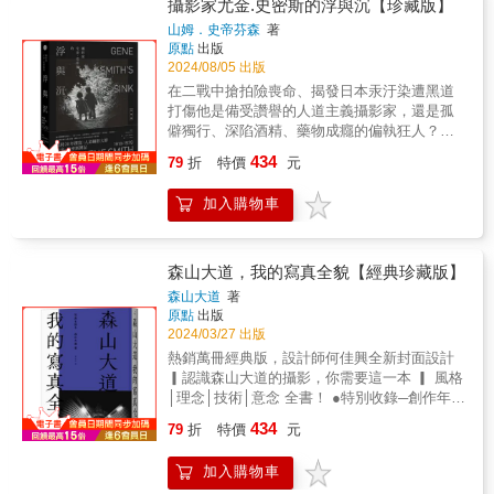
的照片，卻只會按下快門鍵，不知道怎麼找角
攝影家尤金.史密斯的浮與沉【珍藏版】
度、調光線，或是運用內建修圖軟體做基本的
山姆．史帝芬森
著
照片調整，讓新手都很苦手。雖然手機具備相
原點
出版
當高的便利性，但對於手機相機的規格卻不是
2024/08/05 出版
人人都能理解，所以書中將這些初入門須知的
在二戰中搶拍險喪命、揭發日本汞汙染遭黑道
相關知識，一一解析，讓大家可以針對不同的
打傷他是備受讚譽的人道主義攝影家，還是孤
主題，讓每一個片刻，變成永恆的美好回憶。
僻獨行、深陷酒精、藥物成癮的偏執狂人？新
〔攝影三要素X基礎攝影力〕從光圈、快門、感
聞攝影代表作──《智子入浴》、《鄉村醫
434
光度三大攝影要素零藏私講解，帶你輕鬆了解
79
折
特價
元
生》、《西班牙村莊》、《史懷哲》、《塞班
基礎攝影知識。〔主題拍攝技巧X用OX帶你解
島》……●經典紀實《水俁》計畫，揭發日本史
析〕將人像、風景、食物各式主題運用Q&A的
加入購物車
上最惡名昭彰的工業汙染●500人次訪談，1700
方式，讓你判斷哪張是NG、哪張是OK，從練
卷錄音，耗時20年書寫關鍵人物訪談：Robert
習中學習拍攝技巧！本書特色※攝影入門X新手
Frank前妻、艾琳‧美緒子‧史密斯……看見人道
必備除了說明光圈、快門、感光度三大攝影要
攝影大師──尤金‧史密斯的光明與黑暗關於攝
森山大道，我的寫真全貌【經典珍藏版】
素外，也說明構圖、角度、光源運用方法等攝
影、戲劇、藝術、爵士樂，更關於創作、理想
森山大道
著
影基本觀念，帶你從拍攝觀念入門，步步進入
與人生進入他所屬時代──的內在精神史他的傳
原點
出版
手機攝影的世界。※手機拍攝X基本觀念手機跟
奇，與紐約閣樓的爵士樂手共浮沉【獨家收
2024/03/27 出版
相機的差異比較，從畫質、解析度、變焦方式
錄】──正式授權經典代表作＋張世倫導讀＋年
熱銷萬冊經典版，設計師何佳興全新封面設計
等各相異處進行解說，讓你釐清手機相機能拍
表「試圖為攝影家尤金‧史密斯作傳或拍紀錄
▎認識森山大道的攝影，你需要這一本 ▎ 風格
出的最大值，在進一步拍攝出照片想呈現的效
片，會是一件吃力不討好、且近乎不可能的艱
│理念│技術│意念 全書！ ●特別收錄─創作年
果。※各式主題拍攝X實地練習將人像、食物、
難任務。」──約翰•伯格John Berger▌這些新
表，系統整理創作脈絡與重要大事記 本書的目
風景、寵物、旅遊等不同主題的NG和OK照片
434
聞攝影經典，都是尤金‧史密斯的代表作●《智
79
折
特價
元
的在於解答「攝影家‧森山大道，究竟是一位什
並列，讓大家練習從判斷照片好壞中，學習到
子入浴》─水俁病攝影經典，一位母親抱著患病
麼樣的人？」 從傳統到數位，從攝影到文學，
角度、構圖、光線等拍攝技巧。
孩子入浴的動人影像●《鄉村醫生》─二十四小
加入購物車
從黑白到彩色， 街拍│時代│歷程│創作│影響│
時隨時出診的鄉村醫生，搶救著一位墜馬女孩