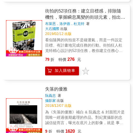
者從事街頭攝影逾25年，經由爬梳街頭攝影
可抹滅的地位。 本書是布列松唯一且重要的攝
方向＋讓麻豆這樣擺姿勢，腿長立顯！ ★燦爛
史，歸納出這些實戰精華，秩序、等待、跟
影精華文字集結，完整收錄他在1952年寫下的
燈節怎麼拍？ 是不是一不小心就燈亮臉黑黑？
街拍的52項任務：建立目標感，排除隨
蹤、陰影、鏡射&hellip;&hellip;將影像決定性瞬
經典〈決定性瞬間〉一文，此文當年出版後，
這樣對焦保證不失誤！ ★出大景了！想拍卻拍
機性，掌握瞬息萬變的街頭元素，拍出意
間的祕密，化為具體的20個經典拍攝計畫，帶
儼然成為報導攝影界的BIBLE：從如何透過影
不出來？ 快！橫拿手機＋啟動全景模式，美照
領讀者完全參透影像魅力的成因。 【這些技
涵豐富的城市風景
布萊恩．洛伊德．杜克特
著
像說故事、攝影主題、構圖、色彩、技術、客
GET！ ★明明是在不同地方拍的，怎麼每張照
法，超實用！】 ●基礎技法 Q：如何拍出「很
大石國際
出版
戶⋯⋯等全面性思考，今日讀來依然深富啓發
片都這麼像？ 注意！適度留白＋這樣構圖，就
自然、像是巧合的照片」？ A：使用「等待」
2019/02/12 出版
性，是布列松留給後代攝影人最偉大的遺產。
能留下美好回（照）憶（片）！ 台灣也有的
技法 最好看起來像是一走進場景，就自然拍到
看似隨興的街拍並不是碰運氣，而是一件設定
在書中，他也回顧了動盪時代的第一手採訪報
「天空階梯」「盪鞦韆」打卡點，這樣取景，
的樣子，但畫面看起來不能太完美。 Q：如何
目標、有計畫地完成任務的行動。街拍狂人杜
導：1948年共產黨勝利前夕的中國、1963年第
不必拍1000張就可以有夢幻美照〜 日本超人氣
拍出「引人想像、具渲染力的照片」？ A：使
克特精心設計的52項任務，教你建立任務心
一手採訪古巴革命領袖切˙格瓦拉，以及1954年
TikTok網紅AAAtsushi所分享的照片及影片創作
用「背影」技法 拍背影雖然容易，卻可能更吸
態，把街上的人物、色彩、動態、不可預期
首度進入蘇聯等歷史片段。書中更收錄他寫給
技巧，不只好用，還不必花錢下載APP。這也
276
79
折
特價
元
引人，更有想像空間，因為人習慣從背影解讀
性，變成運用自如的元素，讓你一週完成一個
雕塑家賈克梅第、電影導演尚˙雷諾、攝影家安
使得他從2019年開粉專後，人氣直線狂飆，目
別人的性格。 Q：如何找到「有趣的視角」來
目標，一年內掌握街頭攝影的所有面向。從此
德烈˙科爾提茲、卡帕、恩斯特˙哈斯等友人的短
前已有330萬追隨者。至今他依舊持續不懈地上
拍攝？ A：使用「俯拍」技法 就像是狙擊手在
加入購物車
你的街頭攝影作品將不再充滿隨機性，而是完
信與評論，溫暖的筆調、機智的思考，是歷史
傳各種拍照及攝影剪輯方法。 重點是：無論你
尋找完美的制高點，可以不受人注意地發現有
全出自你的掌握！《街頭攝影的52項任務》是
雲煙和時代刻痕環繞下，以心靈之眼緩緩道來
習慣使用哪種社群網站，本書所提供的構圖方
趣的視角。 Q：如何拍出「黃色小鴨就在你的
52份任務簡報，帶你了解街拍最常面臨的主題
的洞見。 【布列松談攝影】 ─決定性瞬間─ ●
式都適用。 &
兩指之間」的效果？ A：使用「重疊」技法 如
與處理形式，同時也是52堂的街拍工作坊，教
失落的優雅
攝影，用視覺的方式發問，又同時做出決定。
果照片中的兩個人能夠合而為一，讓觀者困
你如何在街拍過程中發揮屬於自己的創造力。
●那些消失的，就是永遠消失了：而這也是攝影
阮義忠
著
惑，這張照片就成功了。 ●入門技法 Q：如何
這本書是一年份的攝影實習計畫，每週交給你
師這份工作的焦慮與主要原創性的來源。 ●攝
攝影家
出版
不知不覺拍出「決定性瞬間」？ A：使用「跟
一項攝影委託案，透過任務概念的說明，讓你
2018/12/07 出版
影，要屏氣凝神，把一切的感官都集中在稍縱
蹤」技法 自然而然地跟蹤一個有趣的人，他可
利用瞬息萬變的街頭元素，拍出令人驚豔、意
即逝的現實前，若能成功掌握這瞬間的畫面，
為《失落的優雅》補白 & 阮義忠 & 封面照片是
能會走過一個完美的背景，構成一張完美的照
義豐富的影像，包括尋找特殊倒影、營造都市
無論身心都會深感愉悅。 ●攝影是一種由無止
我唯一經過後期處理的作品。對紀實攝影的忠
片。 Q：如何拍出「具有藝術感的照片」？
層次、運用抽象手法，以及盲拍實驗等。不論
盡的視覺吸引力所觸動的自發性衝動，它既捕
誠信徒而言，曝光在底片上的影像，就是 事實
A：使用「隔層」技法 透過玻璃或其他材質拍
你是正要開始嘗試街頭攝影，還是街拍創作遇
捉了瞬間，也留下永恆。 ●我們會發現在快門
的證據。我的攝影倫理是必須忠於對像，肯定
照，增添一種自然的藝術層次，讓畫面多了一
1620
到了瓶頸，這本書都能提供具體的目標和靈
9
折
特價
元
擊發的這一刻，我們已經本能地將確切的幾何