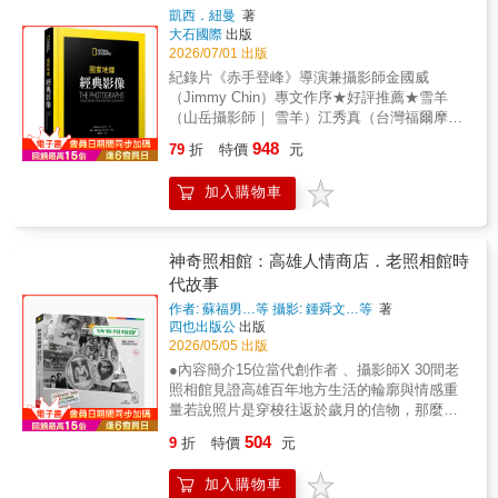
遭學生抗議！本書聚焦在他強迫症日益加重的
視覺設計。決定作品出不出色的，在於拍攝者
和自己說，攝影不更加表面化就無法存在，這
凱西．紐曼
著
「閣樓時期」。當史密斯日以作夜在閣樓住所
是否適切安排觀者的視線、控制畫面的重心、
對我的攝影而言是永遠的假設。 內在 我不在乎
大石國際
出版
瘋狂做沖印時，他的閣樓竟也逐漸成了爵士樂
建立或打破平衡，甚至決定情緒的節奏。這些
什麼攝影的內在性，所謂的攝影，就是表面
2026/07/01 出版
手們口耳相傳的聚集聖地。史密斯的錄音機總
看似自然出現的效果，其實都有其設計原理，
吧，我甚至有如果把攝影變成磁磚一樣就好了
紀錄片《赤手登峰》導演兼攝影師金國威
是在運轉著，錄下了爵士演奏、樂手間的談
而且不但都能找到方法理解、學習，也正是區
的感受。 日常 我從沒思考過要特別去哪裡、特
（Jimmy Chin）專文作序★好評推薦★雪羊
話、城市聲響、以及奇異事件。史密斯的攝影
分「AI生成的影像」與「人類建構的影像」的
別拍什麼，我只是不曾改變地拍攝我日常周遭
（山岳攝影師｜ 雪羊）江秀真（台灣福爾摩莎
生涯與這些日後的傳奇爵士樂手開始有了關
關鍵所在，而這正是作者大規模修訂這本經典
的景物，沒有目的就拍了下來。 時間 我的生活
山域教育推廣協會 創辦人 江秀真）馬賽Kyo
聯。◎旁聽這群神秘到不行的傳奇爵士樂手深
948
的出發點。他深信，在影像太容易生成的年
中沒有什麼特別的時間、特別的地點吧，或許
79
折
特價
元
（視覺藝術/極地攝影師 馬賽Kyo）陳彥博（極
夜密談小華特‧戴維斯∣法蘭克‧惠特∣桑尼‧克拉克∣
代，能夠以某種手法，將相同場景拍成與眾不
因為我討厭和人相遇，也不會積極地去和人相
地超級馬拉松運動員）孫維新（中原大學物理
羅尼‧佛里∣多莉‧格蘭‧伍德森∣霍爾‧歐佛頓∣瑟隆尼
同、出乎意料的畫面，是比攝影史上任何時期
遇。因為是我一個人獨自走著，某種意義下在
加入購物車
系講座教授、《科學人》總編輯）沈昭良（華
斯‧孟克▌重度爵士樂迷，閣樓成為傳奇樂手的
都更受重視的價值。那麼具體上，視覺風格要
我作品中幾乎看不到什麼私生活的點點滴滴。
梵大學 攝影與VR設計系 教授兼主任）彭啓明
聚集聖地◎是發祥地還是墓地？─在日本比在美
如何建構？麥可‧弗里曼透過大量作品，一步步
生命 如果我長命的話，儘管自己想到都覺得討
（環境部部長）21世紀初，國家地理學會集結
國紅的爵士樂手桑尼‧克拉克（Sonny Clark）也
拆解我們拍照時往往忽略的設計層面： — 線條
厭，但我應該還是在拍照呢（笑）。從頭到尾
一世紀以來的攝影大成之作《百年攝影經
神奇照相館：高雄人情商店．老照相館時
是史密斯閣樓的常客，前途一片看好的他，卻
與形狀如何建立秩序— 重心與平衡如何產生張
都被人嘲笑是個笨蛋，但還是繼續拼命說著一
典》，成為攝影愛好者收藏《國家地理》雜誌
也跟許多爵士樂手一樣深陷毒癮之中，而史密
代故事
力— 框架與裁切如何引導觀看— 前景與空間如
樣的話、繼續一樣的風格。 感覺 我的攝影是讓
攝影藝術的指標性攝影集。而因應近20年來數
斯的閣樓難辭其咎：樂手們總算能有個地方名
何創造深度— 節奏與對比如何形塑氛圍這些，
作者: 蘇福男…等 攝影: 鍾舜文…等
著
觀看者以感覺性、生理性的形態相遇，拍攝下
位技術的發展與AI革命，擴大了探索的觸角，
正言順一起吸毒。某日的深夜閣樓，克拉克差
四也出版公
出版
都能讓影像具有獨屬於人的「創造性」，——
的瞬間衝擊著這些年輕人。我能感受到這點。
國家地理的攝影視野也同步擴大，為影像開創
點就要因海洛因過量一命嗚呼，史密斯那台24
2026/05/05 出版
讓拍攝者在面對相同場景時，拍出與他人截然
感知 年輕時候的感知，無論那樣感知的方法是
了新的可能性，並創造出新的典範。《國家地
小時不停運轉的錄音機錄下了這段迷幻場
不同的特性與意圖，而不只是複製現實。也正
否正確，總之是本能的、動物的、和世界的規
●內容簡介15位當代創作者 、攝影師X 30間老
理經典影像》的誕生，就是要帶領讀者看見這
景……◎有人一待就是兩年！─天才爵士鼓手羅
是在這個層面上，《攝影師之眼》更像是在建
範沒有關係的、果斷的、直觀的。現在的年輕
照相館見證高雄百年地方生活的輪廓與情感重
個以影像著稱的老牌媒體所展現的最新時代精
尼‧佛里（Ronnie Free）在他巔峰之時突然從樂
立觀看的素養，一種面對任何影像時，都能拆
人不是也用這樣的感知看著我的作品嗎，我只
量若說照片是穿梭往返於歲月的信物，那麼，
神。要從《國家地理》浩瀚的圖庫中篩選出這
壇蒸發，從此再沒人見過他。在這之前，他已
解其結構、看出其意圖的能力。這也正是為什
能這樣想著。 過去 尤金‧阿特傑
能將光影凝煉為實體的神祕方寸，便是那一間
本精選輯，本身就是一項壯舉。光是在2023
504
在史密斯的閣樓住了兩年之久。「尤金有很多
9
折
特價
元
麼，在過去十多年間，當大量攝影書隨著器材
（Eug&egrave;ne Atget）的攝影，現在看起來
間守候時光的「神奇照相館」。「神奇照相
年，總共就有165位攝影師拍下了超過200萬張
佛教、印度教、基督教和猶太教的書。他還有
更新與潮流更迭逐漸退場時，《攝影師之眼》
還是很不可思議，當他的攝影第一次輕撫過人
館」是一家店、也是一段時代，是從土地走進
照片，其中僅約850張得以刊登出來。這本攝影
妥拉、聖經、薄伽梵歌和古蘭經。那是一座閣
加入購物車
仍被學者與教學體系反覆使用。本書所處理
類眼睛時，在那時對人類來說是「新」的那部
工業區、從暗房走到雲端的縮影。或許照相館
集精選超過250幅精采影像，從目錄前的7幅跨