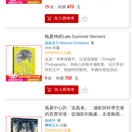
大師相互輝映的思想對談經典延續 敬請期待
率對照，專為攝影旅人打造的全方位攝影指南
473
79
折
特價
元
★ 收錄65處實地踏查攝點，搭配地圖座標與
QR Code，一掃即可抵達拍攝位置★ 從山梨、
加入購物車
靜岡到東京灣沿岸，湖畔平地到高空機窗，完
整解析富士山東西兩側與經典望遠視角從藍天
白雪的冬季剪影，到櫻花與紅葉交織的春秋畫
面；從雲霧繚繞的朦朧身影，到湖面倒影、星
晚夏神經Late Summer Nervers
空下的靜謐富士──富士山的樣貌，隨著季節、
細倉真弓 Mayumi Hosokura
著
天氣與時間，不斷變化。想親眼見到「那一瞬
dmp
出版
間的富士山」，從來不是偶然。本書由長年拍
2026/02/13 出版
攝日本、無數次往返富士山周邊地區的專業攝
這是一本睽違數年、以直接攝影（Straight
影師領路，從行前準備到現場判斷，帶你理解
Photography）為核心的新作攝影集。在日常的
什麼時候該等待、什麼條件最值得按下快門，
快拍之中，裂縫時而顯現。本書的發想源自
一步步走進屬於你自己的富士山攝影旅程。實
《初夏神經》（1933年出版），攝影師小石清
720
用技法完整收錄◆專業攝影器材與鏡頭焦段選
9
折
特價
元
在日本新興攝影進入首次全盛期的1930年代初
擇建議◆日出日落、月相、銀河方位與天候預
發表，影像風格前衛實驗，作?日本攝影史上極
測工具解析◆輕裝出發也能拍！手機攝影構圖
加入購物車
為重要的攝影集之一。而在距離「攝影之夏」
與實戰技巧行前規劃全指南◆自駕路線與拍攝
開端約一百年後的現在，面對接近尾聲的夏
動線規劃◆大眾交通安排與轉乘重點◆拍攝計
天，我們還能做些什麼呢？這一本攝影集《晚
畫的住宿地點選擇建議從遠離人煙的祕境，到
夏神經》，則是藝術家細倉真弓作為一位當代
風暴中心的「追風者」，攝影與科學交會
熱鬧的都市街角——圍繞富士山的65處絕景攝
影像創作者的提問。「電子神經交織遍佈的影
的真實現場：從攝影到氣象，走進颱風與
點◆東側．山梨縣 河口湖、山中湖、西湖、
像資料。那份輕盈與沉重。不捏造價值。薄
龍捲風核心，捕捉自然最驚心動魄的力量
精進湖、本栖湖、富士吉田市◆西側．靜岡
蘇鏑坷
著
紙。夏天的完結。」
機曜文化
出版
縣 朝霧高原、田貫湖、富士宮市、富士市、
2026/01/14 出版
靜岡市、伊豆半島◆90+公里之外．特殊望遠視