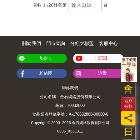
而對許震唐來說，攝影的日常性就是「別無所
讓你的IG追蹤人數暴增的精采作品！此外，隨
頁數
1
/26
移至第
頁
求」，靜靜等待濁水溪的時間與空間，凝鍊在
著網紅行銷的浪潮興起，為品牌量身打造內容
屬於土地的一瞬間。【誠摯推薦】（依姓名筆
以便於在IG等各大媒體平台曝光，這種商業行
劃排列）吳晟／作家余志偉／哲攝＃新臺灣影
銷手法尤其實用。直接在影像中置入商品省事
像共讀推動者柯金源／紀錄片工作者陳佳琦／
又容易，但毫無創意；根據商品特質發展出貼
嘉義市立美術館館長張世倫／影像評論家、攝
切的故事，並在宣傳時為受眾帶來愉悅的心
影史研究者詹順貴／環境律師蔡崇隆／紀錄片
情，才是最理想的作法。IG 部落客教你用照片
導演鐘聖雄龔卓軍／臺南市美術館館長【本書
關於我們
門市查詢
分紅大聯盟
客服中心
說故事，掌握 5 步驟，你也可以成為很會說故
由國家文化藝術基金會臺灣書寫專案補助出
事的攝影師。1. 完美提案。與大客戶建立合作
版】
關係。精通談判的藝術。2. 預先準備。製作情
加好友
訂閱
緒板、備妥通告單、拍攝前勘景，穩健地邁向
成功。3. 從容拍攝。依步驟完成數位單眼的專
案演練及智慧型手機的拍攝練習，在任何類型
粉絲團
追蹤
的攝影中靈活應用。4. 妥善編輯。在情節和重
要技巧的加持下，使照片獨樹一格。5. 定稿交
會
聯絡我們
件。以故事突顯內涵，在客戶心中留下深刻感
受。如何讓人記住一幅圖像或攝影師的作品？
公司名稱：金石網絡股份有限公司
關鍵在於影像所要述說的故事；故事才是影響
商品
力的真正來源。從童話到傳奇，乃至宗教文本
統編 : 70832800
分類
和政治宣傳品，全都是透過故事吸引大眾的注
食品業者登錄字號：A-170832800-00000-6
員
意力並激起情緒，這麼一來，其背後隱含的訊
息才能永久傳遞。本書旨在引導你不斷嘗試和
Copyright© 2000–2026 金石網絡股份有限公司
測試，將故事置於核心位置，協助你創作雋永
日
0806_a861311
的攝影作品，也就是美國新聞攝影師朵洛西
亞．朗格（Dorothea Lange）口中的「值得反