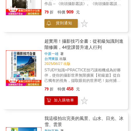
細節或希望透過影像感受人間百態的讀者而
作品 – 《街頭攝影叢談》。《街頭攝影叢談》
世界的區隔，而是生活印象、視覺記憶斷裂的
言，這是一部值得細細品味的佳作。◎代理經
Thoughts on Street Photography 是何藩1959
痕跡。視覺的次序流動了。藝術的質感被綿密
909
銷：白象文化更多精彩內容請見
79
折
特價
元
年的著作,記述作者對數十幀照片的攝影心得,並
的放出來了。照像畫回歸私密閱讀的神秘了。
http://www.pressstore.com.tw/freereading/9786263
探討街頭攝影藝術的理論與實踐。此書共有十
《拾像圖》滿滿實體的興奮感，突破展覽室吊
貨到通知
六篇,加上自序,在當年《海光半月刊》Hai
掛作品遠遠的冥想。俯瞰讀像的冥想或許肉眼
Kwang Fortnightly 中圖文並茂連載後合編成冊,
看得到的世界，空間總是有透視感的向前延
更附上小自傳及重新整理,當中有著名的得獎作
展。於是：可以低頭看（作者主觀操控的）
品,也有從未出版過的圖像,全書插圖共64 幀,其
「圖」，對於光學鏡頭有透視感的「像」總覺
超實用！攝影技巧全書：從初級知識到進
中9 幀在當時已是國際得獎作品。本書圖文兼
得不太真實？「俯瞰」的圖象常規，前景多為
階修圖，44堂課晉升達人行列
備,窺看大師創作心路歷程,對攝影、創作、生活
體型較大、距離較近的對象。《拾像圖》大圖
中原一雄
著
的獨到見解,也可從一幀幀紀錄香港不同人文風
中俯瞰的景物則經常被放置在畫面的上方；仰
台灣東販
出版
貌的攝影作品,感受昔日純樸真摯的⺠風,今天看
角的對象，出現在畫面的下半部。圖大，觀看
2025/08/27 出版
來,彌足珍貴,實在不容錯過。真正的好相片不在
的距離得有形的被推遠，甚至擺設在地面上。
STUDY知識×PRACTICE技巧讓相機成為好夥
相機,而是在你本身,是在你的眼,在你的腦,在你
俯瞰《拾像圖》反常規、實驗性、非日常抬
伴，使你的攝影世界無限擴展【初級篇】從自
的心,不是在於冷冰冰的機器。——何藩
頭、低頭、遠近、視角的對象安置，神奇的
己獨有的視角，擷取眼前的世界吧！如何捕捉
是，畫面中的景物沒有因此被折短了現實的距
被攝物？如何在方形框架中構圖？只要稍微下
離感，也沒有吐露出超現實的驚愕。白色的科
458
79
折
特價
元
點工夫，就能大幅提升照片質感。【中級篇】
技文明不說明世界的《拾像圖》，打開，跨越
了解相機與鏡頭的結構，就更能享受拍照的樂
兩張；右拉，連頁三張；上推或下拉，有型有
加入購物車
趣！相機有許多功能可以改變照片表現。學習
貌的五張。沒有圖沒有文的白色頁面，不是彩
相機與鏡頭的效果與運作機制，提高照片表現
色圖像的空背景。白色的畫面，重複的召喚觀
力。【上級篇】只要稍微加入一點想法，就能
者省思：白的認知，沒有顯而易見的內容。白
讓你的照片更加亮眼！活用相機與鏡頭的功
我這樣拍出完美的風景、山水、日光、冰
的語態，默默的抵抗消費體制下的視覺順從。
能，透過各種搭配組合將畫面效果發揮到無限
雪、雲景
白的態度，推遲AI影像自動生成的文化。科技
大，拍出一流照片。【RAW顯影篇】修圖後變
把文明推向前。科技將後遺症滯留在原地。長
新知互動
著