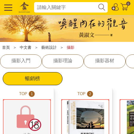
0
首頁
＞
中文書
＞
藝術設計
＞
攝影
攝影入門
攝影理論
攝影器材
暢銷榜
TOP
TOP
1
2