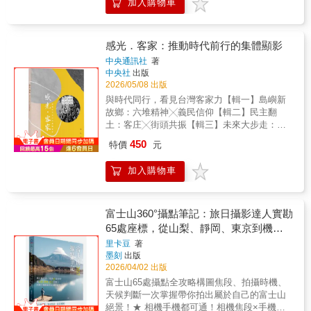
加入購物車
張影像就和所有無法用言語表達的影像一樣，
一則關於攝影的理論，比較攝影與繪畫間的差
召喚觀看者做出決定。──約翰．伯格 攝影
異，詳論照片的觀看方式。 接著則是兩人
並非約翰 ‧ 伯格的專業，在談論攝影時，他並
想像力的合作成果，由一百五十張不帶任何文
未帶著策展人或攝影史家的權威，而是以藝術
感光．客家：推動時代前行的集體顯影
字說明的照片串接而成，透過連續影像呈現，
評論者、作家的身分趨近。他的攝影書寫往往
訴說一位農婦的生命故事。最終則試圖歸結該
中央通訊社
著
集中在受攝者的體驗，以及照片為他們描畫出
中央社
出版
連續生命影像卷軸的終極敘事意義。一連串照
來的人生──在伯格的著作裡，照片從來不是文
2026/05/08 出版
片，其意義不在紀實，不發隻字片語，只有純
本的插圖，文本也非影像的延伸圖說。 本
然影像：它們訴說生命的故事，誘發記憶與回
與時代同行，看見台灣客家力【輯一】島嶼新
書為獲獎作家傑夫 ‧ 代爾自約翰 ‧ 伯格近半世紀
想。 攝影敘事之道，由此而生。「非凡無
故鄉：六堆精神╳義民信仰【輯二】民主翻
的寫作歷程裡，精煉出二十四篇影像散文，按
比，引導性與原創力十足優異。」──文化批評
土：客庄╳街頭共振【輯三】未來大步走：族
年代順序選編而成。在這些文章中，伯格是個
家 愛德華 ‧ 薩依德（Edward W. Said）
群平權╳多元實踐這不只是一部客家影像書，
450
別照片的批評者和閱讀者，以其獨樹一格的關
特價
元
「在眾聲喧嘩的現今出版品中，這本書獨特、
更是台灣民主進程的共同軌跡。以相片沖洗的
注強度與時常懷抱的溫柔，悉心檢視照片裡的
厚實而靜謐，但不用懷疑它蘊含的火花與光
「顯影」為喻，呈現客家族群如何從長期被忽
故事，向每一張照片提問。同時，也帶領讀者
加入購物車
彩。」──攝影家 張照堂 「本書可以是一位
視的「隱形者」，走向公共場域的「現身
看見影像產生瞬間的歷史與社會脈絡，發掘那
攝影工作者對其工作實踐的反思紀錄；一位藝
者」，並在關鍵時刻成為推動社會前行的重要
些需要關懷、思考的議題。 伯格書寫的不
術史家對攝影理論的初步探勘；一場嘗試廢棄
力量。專序推薦‧ 古秀妃／客家委員會主任委員‧
只是照片的意義，也說出了異義。伯格的批評
文字說明，僅用影像訴說故事的大膽實驗；以
張維安／國立陽明交通大學榮譽教授、2025客
富士山360°攝點筆記：旅日攝影達人實勘
文字也與創作某種虛構的真實故事攜手並進。
及一本向山區勞動者的堅毅果敢反覆致意的著
家貢獻獎「終身貢獻獎」得主
65處座標，從山梨、靜岡、東京到機
當伯格悉心檢視照片裡的故事，包括明白揭露
作。」──譯者 張世倫★約翰 ‧ 伯格百年誕辰紀
上，相機手機都能拍出職人級作品
與隱藏其下的故事，並將它們哄誘出來時，說
里卡豆
著
念－新書預告★約翰 ‧ 伯格 ✕ 蘇珊 ‧ 桑塔
墨刻
出版
故事者的天職與懷抱便取代了影像評論家與質
格 一張圓桌，兩張椅子，三段對話敘事 ‧ 書信 ‧
2026/04/02 出版
問者的工作。──傑夫 ‧ 代爾，摘自本書〈導
攝影，見證兩位大師相互輝映的思想對談經典
言〉★約翰 ‧ 伯格百年誕辰紀念－新書預告★
富士山65處攝點全攻略構圖焦段、拍攝時機、
延續 敬請期待
約翰 ‧ 伯格 ✕ 蘇珊 ‧ 桑塔格 一張圓桌，兩
天候判斷一次掌握帶你拍出屬於自己的富士山
張椅子，三段對話敘事 ‧ 書信 ‧ 攝影，見證兩位
絕景！★ 相機手機都可通！相機焦段×手機倍