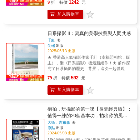
個世界，作者則透過本書，如同影子般地帶我
1242
示出實際拍攝的位置。
9
折
特價
元
產，但是這些我都思考過。結果，攝影的魅力
大多著重在攝影的功能性、歷史意義，以及攝
中，帳號或帳號某一行為被禁止；tāi（岱）則
們重新回顧了受到史密斯影響的人事物，那些
就在這裡，真的。 記憶 記憶對於攝影是重要的
影大師們的創作。本書由新一代的攝影師們與
取自藝術家姓名最後一字之臺語羅馬拼音，作
作品之外的生活和別人眼中的他，如同攝影中
加入購物車
編碼，和記錄性一樣重要。在我不斷繼續攝影
文字工作者，聯袂採集時光守門人的記憶，適
品名稱為藝術家被封鎖之意★《Bàn-tāi》是一
的光和影一般，交織出既魔幻又真實的人生。
當中，當然對於記憶是不得不更加意識，例如
時的交流與傳承，讓這段即將消逝的故事集叢
本集結研究與影像實驗的寫真集，收錄藝術家
（原書名：《浮與沉：攝影家尤金˙史密斯的傳
說拍攝下來的是攝影家個人的記憶，就算在影
得以再次具結、顯影。●延伸閱讀-出版公司簡
吳宗岱於研究所階段(2022–2025年)所進行的創
奇人生【百歲珍藏版】》）
像中表現出來，但對於觀看者，他們看到的不
介四也文化出版以經營在地作家、畫家、自製
作。作品圍繞「影像如何被觀看與判讀」的問
日系攝影 II：寫真的美學技藝與人間共感
只是攝影家的記憶，而是和觀看者自身的記憶
書籍出版為主，致力挖掘這座美麗小島的神祕
題意識，探索AI、人類與不同文化背景等系
千紅
著
相融合地被觀看。意即，即使一張照片，也內
故事，從西班牙統治下的淡水奇航，國共對峙
統， 在面對影像時所產生的理解與誤讀。透過
尖端
出版
在著無數的記憶量。 暗房 在暗房中，相紙曝光
砲火下的金門故事，到民間傳統節慶裡的庶民
模仿、既視感(déjà vu)、削弱圖像資訊等手
2025/05/13 出版
後放入顯影液中，影像就會一點一點地滲出到
狂歡、歷史與記憶。希望藉由四也文化出版平
法，吳宗岱讓影像游移於「像」與「不像」之
★ 香港高人氣攝影作家千紅（幸福照相館，版
表面，那時候，各種記憶突然從液體中浮現，
臺，讓臺灣的美麗與風土民情，觸動全世界。
間， 挑戰觀看系統對圖像的辨識機制。這些影
主），繼《日系攝影》後最新續作！ ★ 前作探
也就是說自己拍攝到的影像、自己沒有發覺到
於是，四也有了臺灣最具影響力的歷史、奇幻
像究竟被視為誰？是參考資料所投射的既定形
究了日系攝影的歷史、背景，這次一起體現更
的記憶、以及潛伏在外界的記憶的碎片，都在
冒險故事──【福爾摩沙冒險小說系列】，有了
象，讓觀者將眼前的主體與過往模特兒混淆？
多日系攝影的美學技藝吧！ 「我們為什麼要拍
暗房中一齊湧現、互相感應，甚至逐漸清晰的
土地教會我們的事──【慶典童話系列】，有了
592
還是出版策略下的人設，使觀者從圖像中尋找
79
折
特價
元
照？」 這不是一本教你構圖與調色的技巧書，
粒子中也藏著它們。啊，大部分是生理的感覺
孩子通往中國奇幻文學的第一套童話寶典
某個具體的身分？《Bàn-tāi》嘗試鬆動觀看與
也不是追求快速成功的捷徑指南。 它是一本寫
呢，自己的細胞也會在那時候騷動起來。 細胞
──【童話搜神記系列】，以及能幫助每個在人
詮釋之間的穩定關係， 讓每張影像都成為系統
加入購物車
給「以攝影為終身熱愛」之人的書， 談審美、
拍照的時候又是另一種不同感覺，面對著外
生迷途時，得以重新面對自己，遇見愛的原創
錯認的現場，也是觀看的提問。／／／Bàn-tāi
談心法，更談孤獨與堅持。 真正的攝影， 不只
界，全身的細胞騷動了起來，像是全都變成搶
少年小說【迷鹿系列】。目前四也文化倡議兒
is a collection of work in research and image
是看見，而是感受； 真正的學習， 不止於技
著碰觸外界的觸角呢。攝影現場中也存在著記
童「生為一個人」的權利與價值，將文化平權
experimentation which includes the pieces
巧，而是心的修行。 當我們舉起相機， 試著對
街拍，玩攝影的第一課【長銷經典版】：
憶，還有那無盡的街道裡，也充滿著。 攝影 我
落實於「兒童多樣性」的各種出版提案中，出
completed by artist Gôo Tsong-tāi during their
準這個世界， 其實也在尋找共鳴── 那份在喜怒
值得一練的20個基本功，拍出你的風格
自己也不清楚。我啊，看起來像是因為非常非
版臺灣手語繪本《小熊在哪裡？》、《小熊逛
phase in graduate studies (2022-2025).The
哀樂中交會的， 人間共感。 ｜本書特色｜ ※ 介
與幽默
常喜歡攝影，所以才拍著攝影的人，其實，我
市場》，讓聽損家庭也能親子共讀和共學手
pieces involve awareness of the issue “how
大衛．吉布森
著
紹4位專業攝影師的經歷及作品，透過不同攝影
根本不是真的喜歡攝影，難以置信吧。我倒是
語。編製《小綠人，我好愛你喔！》病童歷險
原點
出版
are images viewed and explained ” through
技法及特色，培養攝影美學的眼光。 ※ 詳細講
想反問那些很喜歡攝影的人，攝影真的那麼有
2024/05/08 出版
遊戲立體書及陪伴玩偶，陪伴病童模擬如何與
exploring systems such as AI, humans, and
解影響質感的5大要素：相機感光元件＆底片、
趣嗎？ 我認為攝影也是一種認識，因為我們最
醫療和疾病共處。跟著布農族作家的臺灣森林
different cultural backgrounds and the
16位街頭攝影大師＋20位世界當代攝影新銳 街