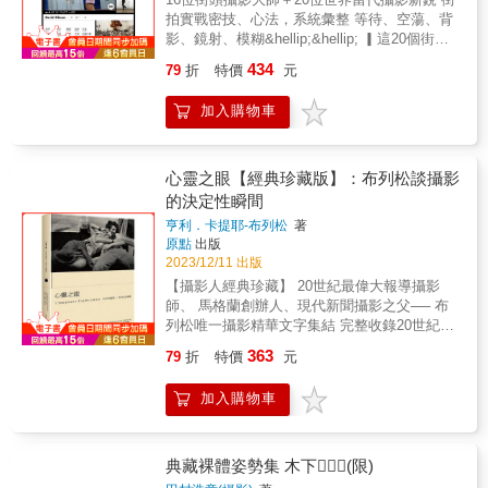
鏡頭、光、色彩調和論、沖掃與後製。
終會發現，攝影不是表現、不是意義、不是美
繪本《我的獵人爺爺——達駭黑熊》，勇敢踏
understanding and misinterpretation generated
拍實戰密技、心法，系統彙整 等待、空蕩、背
學、不是任何屬於這些範疇的東西。 相機 沒有
進森林，認識生態智慧、部落傳說及黑熊文化
when given images.Through techniques such
影、鏡射、模糊&hellip;&hellip; ▎這20個街拍
相機，就像是痴呆了一樣，我和朋友在街上走
的保育實踐。也跟著金鼎獎繪本《鄭和下西洋
as imitation, déjà vu, and weakening image
計畫，布列松、卡帕、森山大道也在練 ▎ 熱鬧
434
79
折
特價
元
著，如果對方說看到什麼，我大概都沒有看到
的祕密》，窺見一場27,000人的遠航計畫與創
information, Gôo Tsong-tāi’s images teeter
│安靜│抽象│靜止│主體 5大主題，20個拍攝行
呢，有時也會因此被取笑「原來這樣也可以變
客的小種子智慧。 四也文化持續跨域合
between “likeness” and “unlikeness”,
動， 揭開決定性瞬間的祕密，破解好照片的法
加入購物車
成攝影家啊」，但是只要我有一台相機，我整
作，邀請大手牽小手、大小腳走讀臺灣文學地
challenging the image recognition
則 讓你的作品在社群網站中脫穎而出！ ●這些
個人就變成雷達，任何東西都逃不過我的眼
景，認識地方文史和歷史資產，用眼睛探索圖
mechanisms of systems.Who are these
技法超實用，玩攝影值得一練的基本功，拍出
睛、我的相機，雖然這樣的狀態只有三十、四
像世界，從原畫學習民俗文化，滋養人類最美
images interpreted as? Are they established
了精采的攝影史 ●如何等、如何跟，想問卻問
十分鐘，但是卻是持續不斷。 拍照 基本上一直
的靈魂。
images projected from reference data that
不到的街拍困惑，終於找到解答 ●倫敦TATE
心靈之眼【經典珍藏版】：布列松談攝影
拿著相機，看到任何我感到興趣的東西，總之
cause the subject in front of the audience to
MODERN工作坊教師，職人級解析大師作品經
的決定性瞬間
就先拍下，主題啊觀念啊都怎樣都可以，就只
be confused with past models? Or are they
典攝影集 ●20位全球當代頂尖新銳示範，掌握
亨利．卡提耶-布列松
著
是這樣罷了。因為，只要向外跨出一步，街上
characters set under a publishing strategy that
當下的街拍風格與新脈動 ▎掌握基本心法，讓
原點
出版
就充滿了藝術，人、物、車、全部的全部。 中
forces the audience to search for a specific
你的作品在社群網站中脫穎而出！ 攝影一定要
2023/12/11 出版
毒 當我斷言攝影是複寫時，我拍下的是活生生
identity within the image?Bàn-tāi attempts to
拍人嗎？如何營造空蕩的美感？鏡射、倒影，
【攝影人經典珍藏】 20世紀最偉大報導攝影
的自己，結果拍出各種平凡但挑戰的影像。那
destabilize the stable relationship between
如何靈活應用，比拍到真人更耐人尋味？如何
師、 馬格蘭創辦人、現代新聞攝影之父── 布
樣日子中的我，果然是患著無可救藥的攝影中
viewing and interpreting, allowing each image
等，才能等到好照片？如何跟對人，竟能跟出
列松唯一攝影精華文字集結 完整收錄20世紀報
毒症吧。因為攝影，越來越有魅力了。 粗糙、
to become the site of a system
決定性瞬間？跟蹤五分鐘以上，不僅不實際，
導攝影聖經「決定性瞬間」一文 影響無數世代
搖晃、失焦 克萊茵的攝影對比強烈、粒子粗
misrecognition, and questions proposed during
拍不到好照片，還會嚇到人？大師都是抓什麼
363
79
折
特價
元
的觀念與法則 攝影，意味著頭腦、眼睛與心靈
糙、畫面搖晃模糊，強烈到似乎必須用身體的
appreciation.
時間點下手？人多好拍，還是人散才拍？藍天
都落在同一瞄準線上。 全會華│林盟山│張照堂
細胞去承受、去理解。其實，我自己身體根本
也有一種姿態嗎？是否值得拍攝？布列松的作
加入購物車
│郭力昕│簡永彬──推薦 ●動盪時代的第一手採
的體質，就是喜歡對比強烈而猛烈的東西，是
品主題，其實是幾何構圖？這些看似非技巧的
訪，見證中國、古巴、蘇聯，直抵20世紀重大
我從畫畫、從設計以來的偏好。 我擔任細江老
攝影點，其實才是拍出好照片的主因？！「熱
新聞事件現場 ●布列松基金會精選珍貴創作，
師的助理時，細江老師有時會要求我製作粗粒
鬧」、「安靜」、「抽象」、「靜止」、「主
特別收錄：經典攝影作品、致友人書信與評
典藏裸體姿勢集 木下(限)
子的相片，就技術層面來說變成了我的基礎，
體」，作者歸納出五大主題，背後暗藏著捕捉
論、親筆信函及晚年素描繪畫 ●忠於原著精
加上成為自由創作者後沒有工作、沒有錢也沒