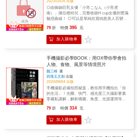
2023/10/26 出版
◎由御姊巨乳女優「小宵こなん（小宵虎
南）」擔任模特兒，完整收錄H cup女優的豐滿
魅惑曲線！ ◎可以是單純欣賞純慾美人百變姿
態的寫真書，也可以是繪者作畫時臨摹各種姿
395
79
折
特價
元
勢的工具書 御姊氣質、H cup豐滿上圍、肉感
誘惑， 女神級「巨乳＋蜜臀」餘波盪漾的視覺
加入購物車
享受！ 徹底掌握女體曲線美的 全裸姿勢集 由
知名女優「小宵こなん（小宵虎南）」擔任模
特兒，演繹充滿女性美的構圖。站姿、坐姿、
官能姿勢等&hellip;&hellip;由6個章節所構成，
手機攝影必學BOOK：用OX帶你學會拍
是繪圖時不可或缺的工具書！
人物、食物、風景等情境照片
魏三峰
著
四塊玉文創
出版
2020/08/04 出版
手機攝影必備拍照秘笈，教你用手機拍出「你
的生活」！光圈、快門、感光度三大攝影要素
零藏私講解，解析構圖、角度、光源運用等必
知攝影訣竅，剖析人像、食物、風景、動物等
314
79
折
特價
元
主題拍攝技巧，帶初學者用手機紀錄生活，用
照片寫下你的故事！從底片相機、數位相機，
加入購物車
直至出現手機相機，都反應出人喜歡用照片紀
錄生活的日常，讓每個當下，都成為永恆的畫
面。但當手機相機拿起來，大家都想拍出美美