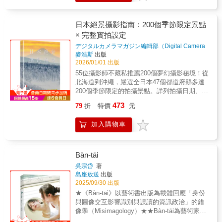
樓形式的圖書館。」史密斯的閣樓圖書館影響
的，不是攝影的表層技術，而是影像思考的基
份，即使到了現在仍舊是新的。 刺痛 我怎樣都
過時了，但臺灣很多地方的記憶，其實就是被
頁照片開始，讀者就會立刻被吸入這場視覺盛
了佛里及其音樂，這之中也蘊藏了佛里毅然決
礎層次。無論工具如何改變，這一層始終不會
無法拍攝那些我感受不到刺痛感的場所。 存在
這些店留著的。證件照、婚禮側拍、阿公的黑
宴，為接下來的探索拉開序幕。書中內容包
然退出江湖的關鍵。◎強者我鄰居─史密斯閣樓
過時。在影像愈來愈容易生成的今天，這些能
我的攝影的存在意義，無論是在遠野，或是在
白相片、阿嬤最後一張遺照、小孩留學前、男
日本絕景攝影指南：200個季節限定景點
括：在烏干達樹上剛醒來的獅子、在冰山間追
深夜爵士圈的形成，他的鄰居，低調的鋼琴大
力不只是創作的基礎，更是一種理解世界的方
新宿，都不會改變。 變形 隨著攝影的過程，我
人當兵後、女人初為人母……生活在這裡的
× 完整實拍設定
尋1847年西北水道航線的小帆船、以好萊塢標
師霍爾‧歐佛頓（Hall Overton）功不可沒。「我
式。《攝影師之眼》所提供的，不只是拍照的
相信的東西又被解體、被改變。解體以後那些
人，有過的眼神與臉，都在老相館裡留下印
誌為背景的山獅，以及一隻正從南極高聳冰崖
從沒聽過哪個爵士樂手經過他家時會過門不入
デジタルカメラマガジン編輯部（Digital Camera
方法，而是關於如何觀看、如何判斷，以及如
東西，又幻化成其他的形態被我認知。街道就
記。影像不只是記錄，是地方的體溫與重量。
躍下的皇帝企鵝幼鳥。本書也再次充分展現了
Magazine Editorial Team）
著
麥浩斯
出版
的」、「他就是有層出不窮的方法可以激勵其
何在影像之中建立意義。
像變形蟲一樣，無時無刻不在變化著。 焦慮 就
顧問 李友煌 / 詩人作家、高雄市立空中大學文
攝影為何成為《國家地理》雜誌的靈魂，例如
2026/01/01 出版
他樂手往前走」史密斯對霍爾評價極高，雖然
像竹編的桶子不論編得多細都會漏水一般，對
化藝術學系副教授李旭彬/ 老派攝影師、高師大
艾力克斯．霍諾德攀登優勝美地「酋長岩」的
有一次被霍爾一氣之下用木條釘死家門，因為
55位攝影師不藏私推薦200個夢幻攝影秘境！從
於街頭快照的攝影家來說，拍照是永遠未完
跨藝所兼任助理教授級專業人員五篇有聲書選
報導儘管振奮人心，但從國家地理攝影師採取
史密斯欠錢不還。史密斯在房裡哀號：「讓我
北海道到沖繩，嚴選全日本47個都道府縣多達
的，永遠都在焦慮當中。 欲望 我心中高漲著欲
輯免費聽，立即掃QRcode ：1. （頁78）左
的「攀登者視角」才能傳達出那分震撼，看見
離開這裡！」【推薦語】張照堂鋼鐵般的意志
200個季節限定的拍攝景點。詳列拍攝日期、時
望，一股總之先將攝影一度解體的欲望，把我
營．蕭忠和古典攝影學院超越現實的追求 黑白
那個令人屏息的新世界。這只是《國家地理》
與信仰，狼犬似的瞪視與嚎嘯，尤金•史密斯的
間、光圈快門焦距等資訊，更附上實際拍攝地
曾經擁有的所有經驗全部拆解，最後達到了
顯影盤下的彩色人生2.（頁96） 鹽埕．On the
473
79
折
特價
元
多年來透過鏡頭為我們打開的其中一扇窗。本
傳奇，是攝影界一道灼熱又冷冽的閃光。郭力
點的 QR Code，以簡潔優美的文字描述景點特
《攝影啊再見》那樣的表現方法。 虛無 這本攝
Road 藝術空間影之路的南方影像實驗場3.（頁
書非常推薦給攝影愛好者，以及對世界充滿好
昕這本書將尤金‧史密斯從聖壇上拉了下來。砸
色、何時順逆光、適合拍攝時段、角度等攝影
影集，我不想以藝術或某種表現的方式去完
128） 燕巢．一樂也照相館光影之間的半世紀
加入購物車
奇心的讀者。
壞偶像之後，卻讓其人其作散放著更為動人的
注意事項，完整網羅55位攝影師為捕捉絕景所
成，結果卻是把攝影和我的肉體分開了，只有
顯影4. （頁140） 岡山．千友照相館大日小
現實意義。沈昭良特別當身處多元多義的影像
使用的各種技巧與經驗分享。 無論是攝影新手
我自己殘剩在那裡。我也不再想為這本攝影集
日，出門玩就是照相館好日5.（頁162）楠梓．
時代，更顯尤金•史密斯在攝影類型與美學實踐
還是資深玩家，都會為其美景屏息，並從中獲
定下什麼論點。這種感覺，也不是失敗感或徒
吉相攝影沖印楠仔坑中街 悠悠歲月的照相館配
上的不朽成就。張世倫宛如意識流般的書寫，
得實用的拍攝資訊，這是一本讓人盡情欣賞日
Bàn-tāi
勞感，只是完完全全的空虛感罷了。 粒子 所謂
音/娃娃、吳柏陞錄音、後製、混音/智趣王數位
更純粹地觸及了這位重要的攝影家─及所屬時代
本四季之美的風景攝影指南。 每張照片都提供
的粒子，如果把它逐漸擴大，不是會變成不可
科技 i 聽聽 ●產品特色 1. 網羅高雄山線 6 篇、
吳宗岱
著
─的某種內在精神。黃瑋傑彷彿積灰卡帶再度轉
詳細資訊和技巧，你也可以拍出跟攝影師一樣
島座放送
出版
思議的圖樣嗎？我很喜歡那樣的感覺，徹底的
海線 11 篇、縱貫線 13 篇，總共 30 家照相館
動，沙沙作響的時光交疊沖印，顯影出尤金追
的美景！Point1標示拍攝時刻：有助於掌握風
2025/09/30 出版
平面的。那樣從一種微觀開始到宏觀、各式各
沖印店，外加「快門線」3 篇談攝影專業，全
尋絕美終至荒蕪的命運圖像，真實到近乎魔
景的極盛時期與光線狀態。Point2 標示相機設
樣的圖樣接續湧現、然後加以組合，是我所憧
面關照日治時期迄今，高雄消費性攝影產業
★《Bàn-tāi》以藝術書出版為載體回應「身份
幻、顯微到令人揪心。汪正翔這本書裡我們聽
定：包括光圈、快門、焦距、有無使用底片、
憬的。也就是說，我希望我的快照作品能夠以
——照相館沖印店的重要發展脈絡，以及照相
與圖像交互影響識別與誤讀的資訊政治」的錯
見很多貓叫聲，還有一個不斷陷入困境但是試
偏光鏡、減光鏡等技巧。Point3 標示拍攝地
那樣的編碼存在。 本質 （複寫、反覆、量產）
館與沖印店映現的時代浮世繪。2. 攝影，在臺
像學（Misimagology）★★Bàn-tāi為藝術家之
圖走出的男人。謝明諺史密斯透過攝影關懷這
點：掃描QR code，就會在Google Maps上顯
全部，正是攝影的本質。可惜我無法達到量
灣史的研究上，是一個沒有人在意的荒漠，且
生造詞，Ban（禁止）取自在社群平臺的環境