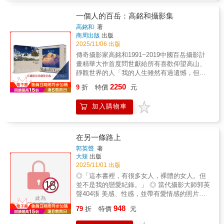
補充乾糧、如何在惡劣天氣中堅持拍攝等，充
感——純粹，且令人驚嘆。書中許多畫面第一
分展現這份特殊愛好背後的艱辛與堅持。
眼就讓人驚嘆，升起的第一個疑問是：「這是
一個人的百岳：高銘和攝影集
台灣？在哪裡拍的？」你以為再熟悉不過的成
高銘和
著
長之地，轉換一個視角就成了認不出來的奇幻
商周出版
出版
神祕抽象畫。再仔細端詳，彷彿看出一些端
2025/11/06 出版
倪，卻又無法十分確定。影像的多層次趣味，
傳奇攝影家高銘和1991~2019中國百岳攝影計
在葉陶軒的攝影中表露無遺。書名「垂景」則
畫精華大作首度問世獻給所有喜歡仰望高山、
是出自東漢辭賦家王延壽《魯靈光殿賦》中
靜觀世界的人「我的人生雖然有過遺憾，但也
「中坐垂景，頫視流星」之句。字義為自高處
因此燦爛」1991年第一次走進西藏高山，成為
2250
俯視之景，既捕捉壯闊，也揭示視野所帶來的
9
折
特價
元
三十年百岳拍攝計畫的契機。1996年聖母峰山
精神高度。這層意義恰好對應葉陶軒的空拍攝
難雖然讓他失去所有手指和腳趾，鼻子割掉換
影美學——他操縱空拍機，以九十度垂直捕捉
加入購物車
新，卻未阻止他的腳步。面對嚴寒與高海拔，
下方地景，這樣的視角，構圖上完全壓縮地貌
用鏡頭拍攝山的真實容顏。「多年攝影讓我明
垂直向度的高低起伏，將其轉為平面重疊的圖
白：心中本就有高山，只要堅持向上爬，過程
騰與符號，可說以全新的視覺語言描繪台灣風
遠勝登頂時。」從1991到2019年，鏡頭留下兩
在另一條路上
土。相片中拍攝到的人造物和經濟活動，更是
萬張足以傳世的影像，本書精選224幅。記錄了
郭英聲
著
細膩勾勒出人與土地間活潑而深刻的連結。本
人與大山融為一體的場景，讓無法親近的人共
大辣
出版
書每一幀空拍影像都猶如一幅抽象畫，編輯成
賞山的雄偉壯麗。【封面包裝構思】by徐璽設
2025/11/01 出版
書之後可說是一趟平飛在空中的視覺之旅。熟
計師◎ 書盒選用壯闊的聖母峰照片，四周框線
◎「這本書裡，有很多女人，裸體的女人。但
悉的地景因角度的轉換展現出萬千風貌，也讓
如同相機觀景窗，我們也彷彿如臨現場。以燙
並不是我的戀愛紀錄。」 ◎ 當代攝影大師郭英
觀者從中挖掘無窮的想像和故事。☆☆「空中
鈦金凸顯線條及老師英文名字，輔以淡雅的暖
聲404張 美感、性感，並帶有愛情感的照片。
探索的過程像尋寶般令人期待且愉悅，在不預
灰色調為底，襯托山的壯闊與絢麗的色彩。◎
◎ 一個孤獨、寂寞的人，如何同時燃燒自己的
期中總能尋得驚喜；大地之美遠超過想像，若
948
封底圖選用老師一人在喬戈里（K2）前紮營的
79
折
特價
元
熱情與激情，並希望帶給讀者沒有距離的療
非升上高空，無法真正感受到地景之宏偉與震
照片孤寂而深遠，蘊含此行意義。◎ 書衣選擇
癒。曾經有人說，旅途中的男女都是寂寞的，
撼。空拍就像為我的眼睛裝上翅膀，讓我遨遊