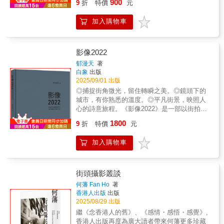
900
9
折
特價
元
作品的身體，持續的省思數位．科技．藝術．
且很特別。不是那種奇怪擺姿勢的模特兒，也
照像。鏡頭造像「點」，人對事物在大環境下
不是接近色情處理的那類照片。我覺得美是絕
加入購物車
的本質探究。行為動機的源頭。「線」，觀看
對存在的，而且裡面還有我的一些基本元素：
對象角度的選擇；眼睛、鏡頭、對象的連結關
疏離感、超現實，甚至荒謬的東西，都還是
係；引導方向切割畫面的情感。「面」，阻斷
有。對我來說，分享這些作品給讀者，是希望
現實，專注觀看的毅力；心智壓縮的時空中有
大家感受到把書拿在手上，翻著看，照片是屬
影像2022
人格、有氣度。「光暈」，大聲的提醒觀者：
於你的，不是虛無的東西。所有的孤獨和寂
郁漫天
著
拍攝現場，對象的背後有強光。「反光」，對
寞，熱情和流浪，和你是沒有距離的。或許，
白象
出版
象的材質不尋常，身體必須移動，才得以主控
也因此，你會體會到另一種療癒。這是在另一
2025/09/01 出版
作品的詮釋。《拾像圖》創作，試著以攝影的
條路上的我所希望的。」
◎捕捉街角微光，留住轉瞬之美。◎鏡頭下的
角度從點、線、面、色、形的視覺語言，以及
城市，有你熟悉的溫度。◎平凡街景，映照人
光暈、反光的光學現象，哲思靜態影像在框、
心的詩意旅程。《影像2022》是一部以街拍為
時間、焦點以及平面性美學的現況與未來。
核心的攝影集，收錄了作者郁漫天在2022年半
1800
「照像畫」的質感《拾像圖》的作品（96公分
9
折
特價
元
年多時間裡拍攝的近三百幅作品精選。作者以
×68公分），多由較小的影像從上、下、左、右
建築專業的背景與敏銳的觀察力，將日常街頭
四方並置而成。個別影像透過軟體後製，先淡
加入購物車
的光影、人物與場景凝結於瞬間，展現了城市
化環境的資訊，再「極簡」其外貌。作品的對
生活的真實與詩意。作品不追求刻意的擺拍或
象，艷彩寫實，結構繁複，不紀實，突顯對象
華麗的構圖，而是以自然、真誠的視角，捕捉
點、線、面、色、形的視覺特徵。面對作品，
那些稍縱即逝卻富含故事的片刻。透過鏡頭，
街頭攝影叢談
視線由下往上，由上往下滑動的節奏，猶如即
我們看見形形色色的人群，感受流動的時光與
何藩 Fan Ho
著
興爵士樂般的視覺韻律在心底遊蕩。彩色畫面
不經意的美感，也窺見作者對生活的細膩體
香港人出版
出版
的左下角，左上角，以及約八分之一大小、平
悟。這本攝影集不僅是影像的集合，更是情感
2025/08/29 出版
整、空白內容的白頁面，虛虛實實的和大圖對
與記憶的編織，讓觀者在翻閱之間，與城市、
繼《念香港人的舊》、《感情・感悟・感覺》,
應。空白內容的無，對折。昂然自得的色彩，
與人、與自己對話。對於熱愛攝影、關注生活
香港人出版再度為廣大讀者帶來何藩更多珍藏
對疊。凹凸的折紋對峙優美的心智，不作現實