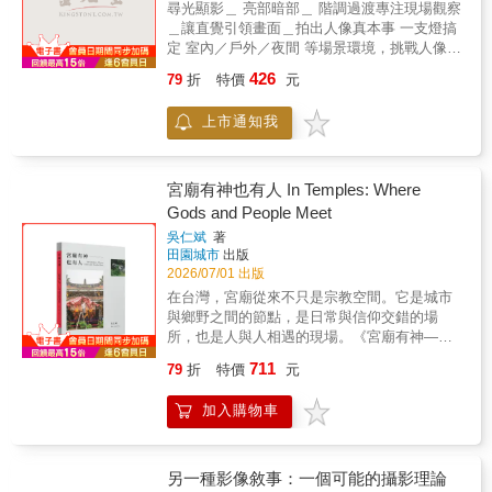
時候，竟然發現他的報導存而未用
生。 & 曾有記者問我，優雅的定義是什麼 ? 我
尋光顯影＿ 亮部暗部＿ 階調過渡專注現場觀察
後的原因到底是什麼？ 20年的默默堅持，齊柏
&hellip;&hellip; ●照相機幫助人們取得某種視覺
的回答是 &ldquo; 克己復禮 &rdquo;，將這人人
＿讓直覺引領畫面＿拍出人像真本事 一支燈搞
林首度將他的心路歷程，透過本書呈現在讀者
的編年史。我們這群人跟其他攝影記者，都在
都懂的道理落實於生活中。 這一幀幀的照片雖
定 室內／戶外／夜間 等場景環境，挑戰人像拍
面前。於是，我們得以看見，要拍到那一張張
為這個運轉快速、俗務纏身、意見傾向分歧、
&ldquo; 錯過了最好的瞬間 &rdquo;，但我希望
攝極限，內容圖解左右對照超直白，破解專業
令人讚嘆的照片，需忍受何等高空飛行的不
426
亟需影像作伴的世界提供資訊。 ─主題─ ●主題
79
折
特價
元
它們仍能為越來越難看到的優雅行止稍作補
人像攝影師的用光邏輯、打光鏡位與拍攝技
適、克服什麼樣的困難，甚至冒著何種生命危
並不在於蒐集事件，重要的是從中選擇，在深
白。
巧，一起修煉攝影心法。「一支燈」、「淺顯
險？齊柏林又是如何從一個只拍美麗照片的攝
厚的現實中，掌握出真正的事實。 ●從攝影來
上市通知我
易懂」、「實境佈光圖」為這本書的中心理
影師，成為一個以記錄台灣地景為職志的觀察
看，最微小的東西可能會成為偉大的主題，關
念，許多人像攝影的初學者進階到打燈時，都
者？又是什麼樣的契機，促使他決定抵押房
於人類的枝微末節也可以成為樂章的主旋律。
是從一支燈開始，無論是棚燈或是小閃燈。我
產、自費3000萬購買設備，拍攝動態記錄片？
─構圖─ ●攝影對我而言，是從現實當中確認出
們利用單燈來挑戰人像拍攝的可能性，除了說
宮廟有神也有人 In Temples: Where
在他心中、眼底所見的台灣，又有多少一般人
一種表層的律動、線條的律動、以及價值的律
明日常與人造光線、曝光等基礎運用知識外，
Gods and People Meet
不知道的真相？ 2013年，齊柏林所拍攝的台灣
動。 ●看待一張照片，就像看待一幅畫，須在
更從照片的影像細節切入，如何從小地方去觀
第一部空拍記錄片《看見台灣》終於完成。記
吳仁斌
著
一瞬間看到整體；構圖在這邊同步完成，是視
察一張好照片的構成？並在各個實例拍攝中融
錄片中令人驚豔、感動、心疼的的台灣，撼動
田園城市
出版
覺元素的有機協調。 ●構圖不能毫無根據，必
入作者本身長久以來的拍攝心法。我們非常確
了所有觀影者的心。許多片中看不見的故事，
2026/07/01 出版
須出於必要性，且形式不可與內容分割。 ●為
定你用心閱讀體會修煉後，偷到技巧只是應該
也都收錄在本書當中，包括幾個驚人畫面的拍
了能取得黃金比例構圖，攝影師只能仰賴他眼
在台灣，宮廟從來不只是宗教空間。它是城市
的，更棒的是你能學會在面對各種不同的拍攝
攝過程、難得入鏡的「人」的鏡頭從何而來、
中的羅盤。 ●構圖必須是我們所關切的課題之
與鄉野之間的節點，是日常與信仰交錯的場
情境下，適度調整自己的拍攝心態，把攝影交
許多貴人相助的緣由、籌拍過程及拍攝現場的
一，但在拍照的當下它純粹出乎直覺，因為我
所，也是人與人相遇的現場。《宮廟有神—也
給靈魂，讓作品說出最真的話。◎沒關係，你
幕後故事、第一次空拍電影所遭遇的辛苦與所
們面臨的是一切都處於變動關係下稍縱即逝的
有人》由眼科醫師吳仁斌歷時三年、走訪全台
還有一支燈啊！只要記得光從哪裡來，就從那
711
79
折
特價
元
需的專業&hellip;&hellip;等。 很多人說，齊柏
瞬間。 ─攝影與繪畫─ ●攝影是立即的行動；繪
三百餘座宮廟所完成。身為醫者，他習於凝視
邊打光，細心觀察現場環境找出突破點，人像
林這一路走來很辛苦、很孤單，但他從不這麼
畫則是默想的結果。 ●我們攝影，出於對生命
細節；作為攝影者，他則將這份敏銳轉化為對
用光需要大膽假設，掌握光影特性，在亮與暗
加入購物車
覺得。他反而認為自己比別人幸運，能得到許
的一種預感。 ●攝影也是一種大聲疾呼、追求
場域與人的觀察。這本書因此不僅是宗教紀
之間，打出屬於你自己的——完美階調。
多人的幫忙。從他的身上，我們看到了一股單
解放的方法，目的並不在於證明，亦非肯定它
錄，更是一種帶有溫度的觀看方式。書中的影
純堅持的力量，如何將不可能化為可能。 本書
獨有的原創性。 ●攝影，是一種生活的方式。
像，並未停留於建築的壯麗或儀式的熱鬧，而
特色 1.台灣第一地景空拍攝影師，首次披露堅
●擊發快門，是我諸多素描簿裡的一種。 ─技術
是深入那些更細微的片刻——煙霧之中凝神祈
另一種影像敘事：一個可能的攝影理論
持空拍台灣20年的心路歷程。 2.細述電影拍攝