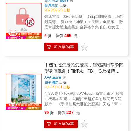
影像的根本法則，更是攝影新手一定要練的拍
田村浩章(攝影)
著
神，繁體中文版應布列松基金會（Fondation
辦法買底片，就從因為拍攝電影劇照結識的朋
台灣東販
出版
攝計畫。 ▎16位街頭攝影大師＋20位世界當代
Henri Cartier-Bresson）要求，翻譯自法國Fata
友那邊拿到用剩的、感度非常低的電影底片來
2023/02/23 出版
攝影新銳，跟著作者進入大師的街拍魂 1、布
Morgana出版社出版《L&#39;imaginaire
用。所以就影像而言，與其是我企圖創造出粗
列松的作品並非總是仰賴人，真正的主題是幾
勾魂電眼、模特兒比例、D cup渾圓美胸、小而
d&#39;apr&egrave;s nature》（1996）一書，
糙、搖晃、失焦，其實是好幾個要素重疊在一
何。 2、近身接觸過東京黑道的攝影師Bruce
翹美臀， 愛豆級「神顏＋大長腿」全披露！ 徹
呈現最原味的布列松文字書寫。 「有時候不盡
起而產生的。 &
Gilden，總是用近距離突襲被攝者。 3、崛起於
底掌握女體曲線美的 全裸姿勢集 由知名女優
滿意，我們便會動也不動，等待什麼事情發
Flickr的莫斯科女攝影家Maria Plotnikova，因
「木下ひまり（木下日葵）」擔任模特兒，演
495
生；有時整個畫面都鬆散了，拍不到好照片幾
9
折
特價
元
為熱衷色彩而移居南美洲。 4、日本攝影家野
繹充滿女性美的構圖。站姿、坐姿、官能姿勢
已成為定局，突然有個人從眼前經過，我們透
口伸真正的街頭動力來自《當代街頭攝影》選
等&hellip;&hellip;由6個章節所構成，是繪圖時
過觀景窗跟隨他的路徑，我們等待、再等待
加入購物車
集，以及從這本書衍生而來的線上活動，之後
不可或缺的工具書！ ◎由知名女優「木下ひま
&hellip;&hellip;然後按下快門，至此才帶著背包
更加入了最多網路粉絲的Steet Photographers
り（木下日葵）」擔任模特兒，電眼、美胸、
裡好像裝了一些東西的感覺離開。」
街頭攝影學會。 5、主要以手機拍照的Oliver
大長腿，究極魅惑曲線完整收錄！ ◎可以是單
&mdash;&mdash;亨利‧卡提耶-布列松 20世紀
Lang，特別成立了Mobile Photo Network分享
純欣賞純慾美人百變姿態的寫真書，也可以是
手機拍照怎麼拍怎麼美，輕鬆讓日常瞬間
最偉大的攝影家之一，被譽為「現代新聞攝影
手機照片。 6、做了四十年心理醫生的Jack
繪者作畫時臨摹各種姿勢的工具書
變身偶像劇！TikTok、FB、IG及微博都
之父」的亨利‧卡提耶-布列松，他如詩歌般雋永
Simon自學攝影，目前是Burn My Eye （網路
好用，日本330萬人氣內
的黑白攝影作品，一幕幕見證著時代重大變革
AAAtsushi
著
攝影新浪潮，最有野心的攝影學會）的會員之
和平國際
出版
的黃金比例構圖，影響著一代又一代的攝影
一。 藉著臉書、Instagram、flickr等媒介，街
2022/08/01 出版
人，直至今日。1947年，他與戰地攝影師羅伯
頭攝影已經成為新世代的影像顯學，跟著作者
&middot;卡帕等人，共同創辦馬格蘭攝影通訊
＼330萬TikTok網紅AAAtsushi新書上市／ 只需
進入大師的街拍魂，一起用20個經典街拍計
社，透過他最愛的萊卡135旁軸相機與50mm的
手機基本功能， 就能拍出超好看的網美照＆短
畫，探索好攝影吧！ ▎百位攝影人都是從街拍
標準鏡頭，我們跟隨著他的視角，直抵歷史上
影片！ 《手機拍照怎麼拍怎麼美》又名「幫女
開始，練出經驗與手感 梅耶若維茲說：在羅
重大事件與人物現場&mdash;&mdash;西班牙
友（老婆）拍照求生指南」！ 單身狗的話就是
伯．法蘭克成名前，他就已經在街上認識他
237
79
折
特價
元
內戰、古巴的卡斯楚與切&middot;格瓦拉、中
「脫單加分指南」！ 不希罕脫單的，它一樣能
了。原來，在成為攝影大師之前，每位攝影人
國共產黨勝利前夕、甘地遇刺前的數個小
讓你拍出美照〜（可別浪費你花了X萬元買的手
都是從街頭開始，練出行走街巷一定要有的敏
加入購物車
時⋯⋯他也是冷戰期間第一位進入蘇聯的西方
機啊） ★「把人家的腿拍長一點」，遇到這種
銳度。這本書，就是最珍貴的街頭經驗談。作
攝影記者，奠定了這位攝影大師在攝影史上不
要求該怎麼辦？ 趴地未必就能達標，手機轉個