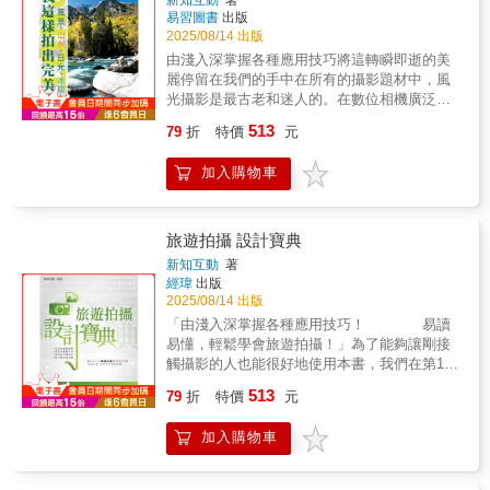
得截然不同，拍完照的工作攝影時拍出來的樣
久以來，照像普遍被認定為手工不足的「技術
易習圖書
出版
子固然重要，但透過RAW顯影能將照片修整成
2025/08/14 出版
影像」，類比、數位到人工智慧生成影像的時
自己喜歡的樣子。
代，作者、觀眾持續選擇性的觀看，形式、媒
由淺入深掌握各種應用技巧將這轉瞬即逝的美
介干預認知的現象從未消失。《拾像圖》對影
麗停留在我們的手中在所有的攝影題材中，風
像生成的權力、圖像文化的資本、美學的霸
光攝影是最古老和迷人的。在數位相機廣泛普
權，甚至政治記憶與歷史重建等議題的知識量
及的今天，越來越多的人愛上了攝影這門貼近
513
79
折
特價
元
不足，也沒有興趣。而是，專注抽象、反敘事
生活的藝術，而風光攝影仍然是攝影專業人士
性的創造，質疑數位藝術的資訊過載，以及官
與愛好者們最熱衷的重要題材。因為世間萬事
加入購物車
能感受的過度。藏匿的非線性節奏‧大動作的閱
萬物永遠是拍不完的，花開花落，四季輪
讀 拉開，再翻開《拾像圖》，左右手得協力展
迴……即使是同一個地點，今天與明天，甚至
開層層空白的頁面。迎面而來的是，巨大的、
前一秒與下一秒，都是一直在變化著的。如果
色彩滿溢、繁複訊息有影像筆觸想像的「照像
能把這些不斷變化中的美記錄成為永恆，該是
旅遊拍攝 設計寶典
畫」，書本的重量感隨之在後。身體也得介入
多令人興奮的事情。完美的風光攝影作品不僅
新知互動
著
閱讀：正向認知的影，一次；反面想像的圖、
僅是將鏡頭對準有魅力的景物就可以完成的。
經瑋
出版
地翻轉，兩次；大圖小圖的位置對應，忽上忽
作為一名攝影者，有一雙發現美的眼睛當然是
2025/08/14 出版
下三次。打開、拉平、對折，翻開、再對疊，
好事，但這還遠遠不夠，還需要有嫻熟的攝影
「由淺入深掌握各種應用技巧！ 易讀
合起來。雙眼、雙手和身體共體閱讀過程中的
技巧。只有將眼中所見的美景，結合自己的深
易懂，輕鬆學會旅遊拍攝！」為了能夠讓剛接
有和無。延宕的藝術認知：「觀看——理解」
切體會，通過扎實的攝影技術將其表現出來，
觸攝影的人也能很好地使用本書，我們在第1章
的連貫性被干擾了；觀看的節奏被打亂了。身
才能讓觀者感受到照片中景物的美，形成一種
安排了關於數位旅遊攝影器材的選擇，在第2章
體不自主的參與了非線性的節奏失序。《拾像
513
共鳴。希望讀者閱讀之後能夠拍出完美的風景
79
折
特價
元
介紹了旅遊攝影的基礎和進階知識，從第3章開
圖》：觀看從來不是立即的接受，是穿越、延
攝影作品。如果將本書作為輔助教材，嘗試運
始，我們將旅遊攝影的拍攝主體劃分開來，並
遲的體驗。十大張結構繁複，反抗直覺，無意
用其中的拍攝技巧並持之以恆，相信您也能拍
加入購物車
根據不同的拍攝主體舉例講解相應的攝影技
讓人「輕鬆的看見」，而是想藉由忙碌的動眼
出屬於自己的完美風光作品。
巧。我們的目的是使讀者能夠更輕鬆地完成學
模式感知到「看見的困難」！翻、拉、折、合
習過程，所以在編寫過程中儘量使文字和語言
的過程藝術大圖，單手難以應對，兩眼的餘光