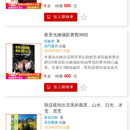
架，本身已是對香港城巿研究的一大貢獻，且
童時代就有的嚮往，從我們決定啟程的那一
585
達專業研究者的水平，而本書肯定會是傳世和
9
折
特價
元
刻，與我們隨行的除了那些必須的旅行配備
讓許多後來的研究者獲益極深的重要著作。」
外，還多了我們手中的相機。它把我們到過的
── 黃宇軒（城巿研究學者、香港中文大學講
加入購物車
每一塊土地，用最真實的畫面記錄了下來，讓
師） & 「樊樂怡這本書，也是某種社會創新，
我們的記憶得以保存，並隨著歲月的流逝而沉
讓我們更認識處身的城巿，為香港遊樂場的發
澱。雖然旅遊攝影只是一種記錄形式，但是對
展理出歴史脈絡，展現庶民的生活痕跡。」──
於現在的大多數旅遊攝影者來說，卻也已經不
夜景光繪攝影實戰98招
黃英琦（創不同協作創辨人及主席） &
再單單是一種記錄，更多的是希望在旅途中拍
陸鑫東
著
攝的照片能夠意義深遠。我們所到過的每一個
南門書局
出版
地方都有著它自己獨特的景色、特點和氛圍，
2024/03/27 出版
如果希望在旅途中拍攝的照片能夠意義深遠，
本書由光繪吉尼斯世界紀錄創造者陸鑫東應全
那麼這些照片一定是具體地表現了我們所到過
網100萬喜歡光繪攝影粉絲學員的要求精心編
的某個地方的特質，而且要比文字的記錄和描
著。全書分3條線編寫，幫助讀者快速成為光繪
繪豐富得多。有些時候，我們不可能長時間地
攝影與後製高手﹗ 第一條是拍攝設備線，詳細
405
記住春天花園裡的味道和聲音，也不可能留住
9
折
特價
元
介紹了適合拍攝光繪的手機和相機，以及拍攝
登山前第一次看到險峰的心情，更不可能長時
光繪的道具，包括手機手電筒、光筆、光刀、
間感受微風拂面的愜意，面對野生黑熊的戰
加入購物車
光刷、光繪棒以及補光燈等，幫助讀者快速瞭
慄，第一次峽谷漂流的緊張等情緒。正是有了
解光繪攝影需要的器材和道具，輕鬆做好前期
這些照片，我們當時的感受才得以保留，正是
拍攝的準備工作。 第二條是拍攝案例線，詳細
這些照片，時常喚起我們當時的種種回憶。為
介紹了華為、小米、vivo、OPPO蘋果手機的光
我這樣拍出完美的風景、山水、日光、冰
了拍出這樣的照片，扎實的基本功，以及在開
繪攝影技巧，以及8大光繪綜合案例講解，如字
雪、雲景
始拍攝之前進行的體驗、思考、觀察都很重
母光繪、綵帶光繪、創意人像、圖案光繪、婚
要。在本書中，不同的旅遊題材與攝影知識、
新知互動
著
紗光繪、汽車光繪、摩托車光繪以及綜合創意
易習圖書
出版
技法相結合，由淺入深的引導，豐富的圖文講
類光繪等，幫助讀者逐漸精通光繪攝影的前期
2024/02/23 出版
解，以及具有針對性的專題講析，從簡單的旅