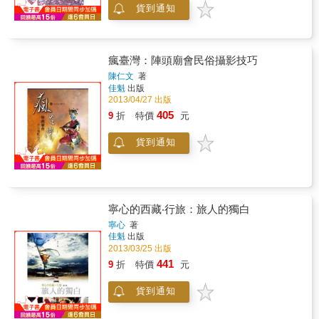
貨到通知
書特色含苞待放的羞赧、風吹櫻雪的大方、漫
山遍野的任性、露凝葉脈的溫婉，體驗一花一
世界。使用標準變焦鏡頭拍攝花朵美麗的鬱金
香、染成金黃色的油菜花田，許多花朵都在春
瘋臺灣：陣頭廟會民俗攝影技巧
季綻放。如果想要隨性、大量拍攝這些花朵，
先準備一支標準變焦鏡頭就行了。等到開始抱
陳仁文
著
佳魁
出版
著不同的想法時，再考慮其他的鏡頭吧。先從
2013/04/27 出版
改變構圖、角度、曝光、白平衡開始，看看照
片會呈現哪些變化吧。找出讓花朵看起來更美
405
9
折
特價
元
麗的方法吧。拍攝春季的花朵代表----櫻花在無
法接近的情況下，望遠鏡頭最方便！櫻花不僅
貨到通知
代表春季，也代表日本。也許是它一口氣綻
放、凋零的模樣，打動了日本人的心靈。櫻花
有各種不同的攝影方法。遠距離拍攝優雅的整
體，或是近距離捕捉柔嫩的花朵。由於櫻花樹
比較高大，通常都無法近距離攝影。想要呈現
寧心的西藏‧行旅：旅人的獨白
細緻花朵的描寫時，可選擇高性能望遠鏡頭。
寧心
著
用微距鏡頭拍攝花朵大部分的情況下，花朵都
佳魁
出版
很嬌小。想要把它拍得大一點，只能近距離攝
2013/03/25 出版
影了。不僅能把花朵拍得比較大，接近之後背
441
9
折
特價
元
景會呈極強烈的散景，拍出周邊宛如融化般的
情境。這也是微距鏡頭的另一種魅力。「提到
貨到通知
花朵攝影就會想到微距鏡頭」幾乎都已經成為
主流了，愛上花朵攝影之後，請務必找一支來