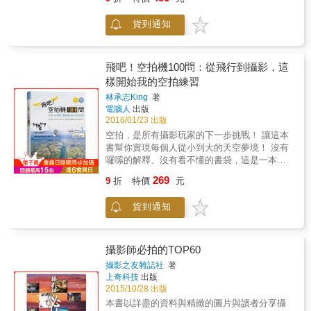
的領域本就極廣，從蟲魚花鳥到古剎名勝，從
自然風光到建築屋瓦，面對不同的題材，自然
貨到通知
要使用不同的方式來取景，才能夠拍出心目中
最滿意的畫面。本書從最基本的概念出發，結
合大量實拍範例與講解，透過一張張的範例，
將您心中理想的風景完美的呈現在每張照片
飛吧！空拍機100問：從飛行到攝影，這
裡。 不管是什麼風景，最後終究要回歸到拍攝
樣開始我的空拍練習
者的心，靜下心來，依隨你的心，讓手上的相
林承志King
著
機，替你訴說出心中的那些話語！
電腦人
出版
2016/01/23 出版
空拍，是所有攝影玩家的下一步挑戰！ 讓這本
書幫你實現每個人從小到大的天空夢境！ 沒有
囉嗦的解釋、沒有看不懂的書袋，這是一本紮
紮實實100個以上空拍機必備問題的玩家教戰手
269
9
折
特價
元
冊，幫你解決所有空拍、飛行遇到的狀況，帶
這本書出去空拍，你就能安心拍出最美的風
貨到通知
景！ 你可以在這本書裡獲得： 1. 透過問答解開
你對空拍無人機的所有誤會！ 2. 具體的飛行技
巧問答，成為操控無人機的高手。 3. 深入淺出
的空拍問答，讓你也能拍出看見台灣的電影級
攝影師必拍的TOP60
影片。 4. 掛保證的選購問答，讓你在空拍機與
攝影之友雜誌社
著
週邊配備上不失手。 誰適合這本書？ 1. 想買台
上奇科技
出版
空拍機，卻還在猶豫該不該買的人。 2. 準備買
2015/10/28 出版
空拍機，希望可以飛得更好、拍得更盡興的
本書以詳盡的資料與精緻的圖片與讀者分享攝
人。 3. 買了空拍機，還不得要領常常卡關的