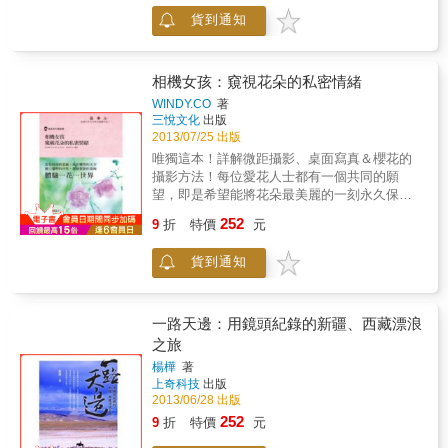
糊．粗粒子」的風格受到矚目。爾後半個世
貨到通知
紀，他依然佇立於街頭，使用傳統底片相機、
數位相機進行主題街拍。不僅穿梭於東京的砂
町、佃島、銀座、羽田等街頭，也縱橫於北關
東各地取景，除了他一慣拍攝的黑白照，也多
相機女孩：窺視花朵的私密情緒
了彩色照片。本書談到了他對於街拍的想法與
WINDY.CO
著
觀點，以及身為攝影師的態度及經驗談，是攝
三悅文化
出版
影學校學生、攝影愛好者必備的一本街拍入門
2013/07/25 出版
書！&
唯獨這本！詳解微距攝影、桌面寫真＆櫻花的
攝影方法！每位愛花人士都有一個共同的願
望，即是希望能將花朵最美麗的一刻永久保留
下來。花朵一直是魅力十足的被攝體。柔軟、
252
9
折
特價
元
虛幻、強而有力……紅的、白的、藍的……不
同的花朵也給人不同的印象。同樣的，花朵也
貨到通知
有數不清的拍攝方式。拍攝大大的一朵花，或
是將整座花田容納在一個畫面裡。也可以施以
美麗的造型之後再攝影。使用的鏡頭可以是基
本的微距鏡頭，也可以用定焦鏡頭、望遠鏡
一路天邊：用鏡頭紀錄的新疆、西藏漂浪
頭。本書的內容從使用標準變焦鏡頭拍攝的花
之旅
朵照片開始，還有以微距鏡頭拍攝色彩鮮明的
楊樺
著
照片，室內桌面寫真的照片等等，並以各攝影
上奇科技
出版
師的作品為主題，解說照片的拍攝手法。同時
2013/06/28 出版
也搭配春季花朵的代表----櫻花。希望嘗試使用
252
9
折
特價
元
不同鏡頭與構圖拍攝出心中最理想的花兒風
情，本書一定能做為您拍攝花朵時的參考。本