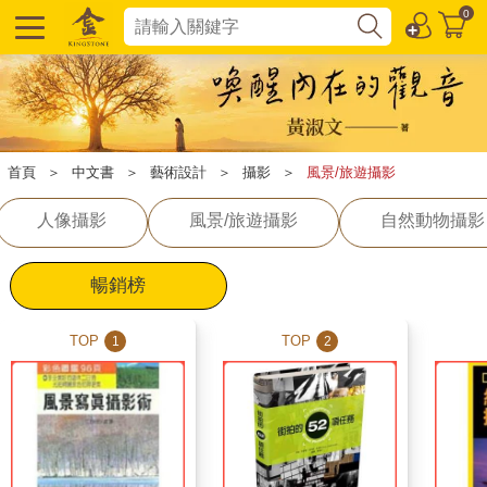
0
首頁
＞
中文書
＞
藝術設計
＞
攝影
＞
風景/旅遊攝影
人像攝影
風景/旅遊攝影
自然動物攝影
暢銷榜
TOP
TOP
1
2