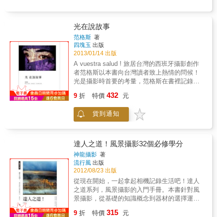
試試看。桌面寫真的花朵攝影花朵攝影不只能
在戶外拍攝。如果在花店看到漂亮的花朵，也
可以買回家，在裝飾之前攝影。在室內攝影
光在說故事
時，背景可沒有寬廣的花田。不過桌面寫真可
以搭配喜歡的小物或花器，視光線狀況攝影，
范格斯
著
又是另一種有別於戶外攝影的樂趣。
四塊玉
出版
2013/01/14 出版
A vuestra salud ! 旅居台灣的西班牙攝影創作
者范格斯以本書向台灣讀者致上熱情的問候！
光是攝影時首要的考量，范格斯在書裡記錄了
各種光的奇妙體驗，他說，這是創作的開端。
432
9
折
特價
元
就讓我們透過他的感性視野，看看光是怎麼說
故事的。看過本書，你將相信，光，真的會說
貨到通知
故事。沒有光，就無法在相機裡反射出任何影
像，而更重要的是，它能賦予畫面「表情」，
就像電影裡的配樂能夠快速帶領觀影者進入情
節鋪展的情緒裡，這是「光」在攝影裡的奇妙
達人之道！風景攝影32個必修學分
作用。但光在畫面的演繹，並不僅是教科書裡
神龍攝影
著
的數據所能達到，作者范格斯希望透過經驗分
流行風
出版
享，讓讀者了解最重要的是情感層面──經由感
2012/08/23 出版
性來看待光影的運用，進而捕捉感動自己的畫
從現在開始，一起拿起相機記錄生活吧！達人
面。而這，正是藝術創作的起源。誠如西班牙
之道系列，風景攝影的入門手冊。本書針對風
當代藝術大學教授暨藝術家Veronica Romero在
景攝影，從基礎的知識概念到器材的選擇運
推薦序裡所述：「相機是一種日常生活很容易
用，並介紹各式各樣的構圖技巧，詳細講解了
315
取得的工具...今日的攝影技術已經可以創造出
9
折
特價
元
風景攝影時必須掌握的設置，如何讓光線與色