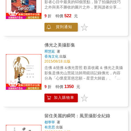
影者心目中最美的60個景點，除了拍攝的技巧
人。 4. 已經玩膩各種攝影器材，想要嘗試新攝
之外與美不勝收的圖片之外，更與讀者分享相
影境界的人。 5. 喜歡旅行、喜歡拍照，喜歡冒
關的旅遊資訊，讓您不需望圖眼饞，更能起而
522
險，喜歡露營，想要挑戰不同影像記錄的人。
9
折
特價
元
行，享受旅行與拍照的樂趣。
一台空拍無人機比一台單眼相機還便宜，讓空
拍成為全民運動，但是你想要入手一台空拍
貨到通知
機、想要翱翔天際之前，一定還有很多擔心，
或者你買了空拍機卻不得其門而入，在這本書
裡，專業攝影玩家將會幫你完全解答疑惑！
佛光之美攝影集
釋慧延
著
香海文化
出版
2015/08/18 出版
念佛 &憶佛 &佛光普照 歡喜收藏 & 佛光之美攝
影集是佛光山慧延法師用鏡頭記錄佛光，內容
分為「心懷度眾慈悲願－星雲大師篇」、「佛
光叢林－佛光山篇」、「美哉佛館－佛陀紀念
1350
9
折
特價
元
館篇」、「弘法共修－活動篇」、「石火電光
－煙火篇」。 & 「喀嚓」瞬間 &化為永恆 記錄
加入購物車
佛光山殿堂之神聖，佛像之莊嚴，活動之殊
勝，四時之景緻。在「喀嚓」瞬間，「光照大
千」的絢爛煙火，化剎那驚豔為永恆的燦爛。
& 虔誠掌鏡 動人故事 記錄星雲大師的感人畫
留住美麗的瞬間：風景攝影全紀錄
面，見證佛陀紀念館從無到有，大至空拍全景
都學寧
著
如釋迦牟尼佛觸地放光淨土再現，小至黃花翠
有意思
出版
竹開謝之間，彷彿隨機說法。 & 靈山勝境 佛光