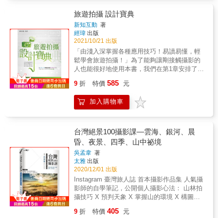
就讀大學期間，獨自騎著本田小狼摩托車，完
成了環遊全日本的攝影旅行計畫，跑遍47個都
旅遊拍攝 設計寶典
道府縣，總共1741個市町村，為日本的每一個
新知互動
著
地方都留下了精彩的日常瞬間。他邊旅行邊將
經瑋
出版
照片文字紀錄也上傳到自己架設的網站「故鄉
2021/10/21 出版
手帖」，一直持續到環遊旅程結束，在日本各
「由淺入深掌握各種應用技巧！易讀易懂，輕
地引起極大回響及媒體關注。這是一本濃濃熱
鬆學會旅遊拍攝！」為了能夠讓剛接觸攝影的
情、滿滿愛意、純粹到令人動容的日本全境寫
人也能很好地使用本書，我們在第1章安排了關
真紀錄。 「21歲那年春天，我還是個大學生
於數位旅遊攝影器材的選擇，在第2章介紹了旅
585
時，出門旅行了很長一段時間。 騎著藍色的本
9
折
特價
元
遊攝影的基礎和進階知識，從第3章開始，我們
田Super Cub超級小狼，目標是環遊日本所有市
將旅遊攝影的拍攝主體劃分開來，並根據不同
町村。」 在大學畢業前完成的不可能任務，屬
加入購物車
的拍攝主體舉例講解相應的攝影技巧。我們的
於千禧世代的浪漫壯遊。 要維持環遊日本所有
目的是使讀者能夠更輕鬆地完成學習過程，所
市町村的動力並不容易。 旅行當然令人雀躍期
以在編寫過程中儘量使文字和語言更加貼近生
待，但這趟旅程基本上就是一場與耐力的戰
活，並做到條理分明。為了不使讀者感到枯燥
台灣絕景100攝影課—雲海、銀河、晨
爭。 實際展開旅行後，不管怎麼前進都看不到
乏味，書中配以大量的人物和風景美圖，希望
昏、夜景、四季、山中祕境
終點，這點最是難受。 如果有人也想挑戰，請
大家在閱讀和學習的同時，也能夠得到視覺上
先做好面對這種空虛心情的準備。 此外，旅行
吳孟韋
著
的充分享受。而分佈在段落之間的小提示，又
太雅
出版
自然伴隨各種麻煩與意外，請抱持將這些轉換
能使大家學習到更多的知識。本書適合於數位
2020/12/01 出版
為笑談的開闊心胸。 還有，眼前看見的日常可
攝影愛好者、旅遊愛好者閱讀使用。
能是某人的鄉愁，請隨時不要忘記當下的感
Instagram 臺灣旅人誌 首本攝影作品集 人氣攝
動。 &
影師的自學筆記，公開個人攝影心法： 山林拍
攝技巧 X 預判天象 X 掌握山的環境 X 構圖設
定與思考 ◆ 全書分為六大主題攝影課：四季、
405
9
折
特價
元
晨昏、銀河、山中祕境、雲海、夜景 ◆ 以實拍