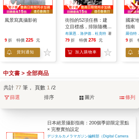
風景寫真攝影術
街拍的52項任務：建
國家
立目標感，排除隨機
指南
性，掌握瞬息萬變的街
布萊恩．洛伊德．杜克特
著
羅伯特
頭元素，拍出意涵豐富
225
276
9
折
特價
元
79
折
特價
元
9
折
的城市風景
貨到通知
加入購物車
中文書 > 全部商品
共計
77
筆， 頁數
1
/2
篩選
排序
圖片
條列
日本絕景攝影指南：200個季節限定景點
× 完整實拍設定
デジタルカメラマガジン編輯部（Digital Camera