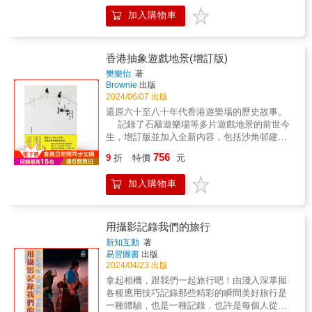
與愛好者們最熱衷的重要題材。因為世間萬事
加入購物車
萬物永遠是拍不完的，花開花落，四季輪
迴……即使是同一個地點，今天與明天，甚至
前一秒與下一秒，都是一直在變化著的。如果
能把這些不斷變化中的美記錄成為永恆，該是
香港抽象遊戲地景(增訂版)
多令人興奮的事情。完美的風光攝影作品不僅
樊樂怡
著
僅是將鏡頭對準有魅力的景物就可以完成的。
Brownie
出版
作為一名攝影者，有一雙發現美的眼睛當然是
2024/06/07 出版
好事，但這還遠遠不夠，還需要有嫻熟的攝影
還原六十至八十年代香港遊樂場的歷史故事。
技巧。只有將眼中所見的美景，結合自己的深
記錄了石籬遊樂場等多片遊戲地景的前世今
切體會，通過扎實的攝影技術將其表現出來，
生，增訂版並加入全新內容，包括沙角邨建築
才能讓觀者感受到照片中景物的美，形成一種
師訪談，以及有關二陂坊遊樂場的對談紀錄，
756
共鳴。希望讀者閱讀之後能夠拍出完美的風景
9
折
特價
元
繼續延伸討論。 在1960年代末，美籍藝術家
攝影作品。如果將本書作為輔助教材，嘗試運
Paul Selinger創造了香港第一個雕塑遊樂場。
用其中的拍攝技巧並持之以恆，相信您也能拍
加入購物車
隨後二十年，一片片受現代建築、藝術和教育
出屬於自己的完美風光作品。
理論影響的遊戲地景，接連在這個城市誕生。
藝術工作者樊樂怡從2017年起，透過實地考
察、搜尋文獻、收集設計者和公眾的記憶，努
用攝影記錄我們的旅行
力還原了多個60至80年代遊樂場的故事，並嘗
新知互動
著
試梳理遊樂空間與國際潮流及香港社會發展的
易習圖書
出版
關係。 《香港抽象遊戲地景》增訂版除加入全
2024/04/23 出版
新內容，並由原班人馬重新設計成輕便版本，
拿起相機，跟我們一起旅行吧！由淺入深掌握
方便讀者攜着書在城市穿梭。 名人推薦
各種應用技巧記錄那些精彩的瞬間美好旅行是
「樊樂怡通過這研究整理出的資訊和理解的框
一種體驗，也是一種記錄，也許是每個人從孩