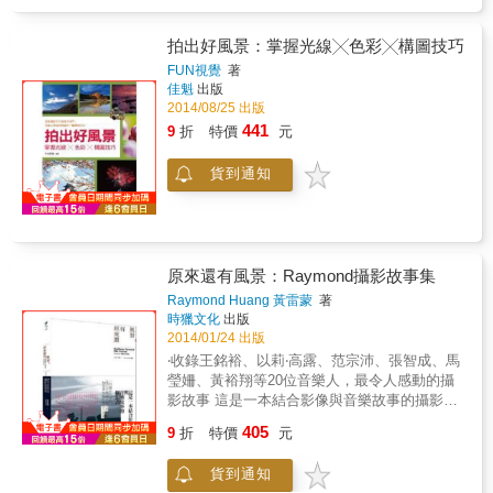
片與讀者分享攝影者心目中最美的60個景點，
量經典畫作和攝影作品，?明讀者瞭解到一景一
除了拍攝的技巧之外與美不勝收的圖片之外，
物的走向、動勢，及其在畫面構成中所起的作
更與讀者分享相關的旅遊資訊，讓您不需望圖
拍出好風景：掌握光線╳色彩╳構圖技巧
用，讓你走入風景攝影的藝術創作領域。書中
眼饞，更能起而行，享受旅行與拍照的樂趣。
FUN視覺
著
的第三章還介紹了在荒蠻之地驚險刺激的拍攝
佳魁
出版
經歷。在第四章，作者重點介紹了照片後期製
2014/08/25 出版
作中如何進行再創造，使之成為藝術品的嘗
441
9
折
特價
元
試，開闢有修飾和美化篇、改編和脫胎篇、重
現和虛擬篇三部分，構思及方法都很獨到。特
別收錄作者歷時三個月，駕車一萬七千多公
貨到通知
里，睡旅行拖車，在澳洲中北部「荒蠻之地」
的拍攝精華。
原來還有風景：Raymond攝影故事集
Raymond Huang 黃雷蒙
著
時獵文化
出版
2014/01/24 出版
‧收錄王銘裕、以莉‧高露、范宗沛、張智成、馬
瑩姍、黃裕翔等20位音樂人，最令人感動的攝
影故事 這是一本結合影像與音樂故事的攝影書
型男攝影師Raymond 與20位音樂朋友的奇妙相
405
9
折
特價
元
遇 交織出19個濃度剛好的迷人故事 這是我個人
的音樂影像攝影書，像是一段沒有地圖的行
貨到通知
程，我正走在途中，有幸能透過小小的視窗去