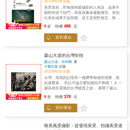
2015/06/29 出版
之美 推薦給入寶山，卻抱憾不能帶走寶山靈氣
美景當前，對每個熱愛攝影的人來說，如果不
的人； 推薦給未入寶山，心嚮往之的人； 推薦
能即時按下快門，簡直就像凌遲般痛苦。若拍
給將入寶山，預作功課的人； 推薦給思入寶
出來的成果不如預期，豈又是相對無言，惟有
山，神馳心向的人。 & 《佛光之美攝影集》是
淚千行可形容的呢？ & 風景攝影涵蓋的領域本
486
一本精心設計的菊四開精裝本，共收錄108張照
9
折
特價
元
就極廣，從蟲魚花鳥到古剎名勝，從自然風光
片，貼心的撕線設計，方便讀者裱裝喜愛的畫
到建築屋瓦，面對不同的題材，自然要使用不
面留存，書背條碼以佛陀紀念館側面圖堡造型
貨到通知
同的方式來取景，才能夠拍出心目中最滿意的
設計格外可愛。
畫面。本書從最基本的概念出發，結合大量實
拍範例與講解，透過一張張的範例，將您心中
理想的風景完美的呈現在每張照片裡。
森山大道的台灣街拍
森山大道、仲本剛
著
大藝出版
出版
2015/06/10 出版
台灣，與我的記憶有一種臍帶相連的感覺，彼
此連繫著， 所以不論怎麼拍都拍不夠呢！ & 一
趟高雄至基隆的台灣縱貫之旅， 展開了森山大
道的台灣街拍。 & 讓我們跟著森山大道的街
378
9
折
特價
元
拍，以及仲本剛的行旅之眼， 探究這名世界級
的攝影藝術家對著眼前的事物 舉起相機、透過
貨到通知
鏡頭看出去之時， 所見到的與眾不同影像。 並
且，解開森山作品中獨特的不可思議感。 & 森
山大道首度與海外出版社合作，推出在地原作
街拍攝影集 森山大道的台灣街拍之旅 & 本書要
唯美風景攝影：從發現美景、拍攝美景道
帶著讀者了解，森山大道這名攝影家在拍攝的