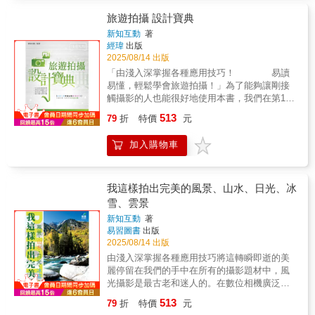
52份任務簡報，帶你了解街拍最常面臨的主題
與處理形式，同時也是52堂的街拍工作坊，教
旅遊拍攝 設計寶典
你如何在街拍過程中發揮屬於自己的創造力。
新知互動
著
這本書是一年份的攝影實習計畫，每週交給你
經瑋
出版
一項攝影委託案，透過任務概念的說明，讓你
2025/08/14 出版
利用瞬息萬變的街頭元素，拍出令人驚豔、意
「由淺入深掌握各種應用技巧！ 易讀
義豐富的影像，包括尋找特殊倒影、營造都市
易懂，輕鬆學會旅遊拍攝！」為了能夠讓剛接
層次、運用抽象手法，以及盲拍實驗等。不論
觸攝影的人也能很好地使用本書，我們在第1章
你是正要開始嘗試街頭攝影，還是街拍創作遇
安排了關於數位旅遊攝影器材的選擇，在第2章
513
到了瓶頸，這本書都能提供具體的目標和靈
79
折
特價
元
介紹了旅遊攝影的基礎和進階知識，從第3章開
感，讓你充分體會街拍的真諦。
始，我們將旅遊攝影的拍攝主體劃分開來，並
加入購物車
根據不同的拍攝主體舉例講解相應的攝影技
巧。我們的目的是使讀者能夠更輕鬆地完成學
習過程，所以在編寫過程中儘量使文字和語言
更加貼近生活，並做到條理分明。為了不使讀
我這樣拍出完美的風景、山水、日光、冰
者感到枯燥乏味，書中配以大量的人物和風景
雪、雲景
美圖，希望大家在閱讀和學習的同時，也能夠
新知互動
著
得到視覺上的充分享受。而分佈在段落之間的
易習圖書
出版
小提示，又能使大家學習到更多的知識。本書
2025/08/14 出版
適合於數位攝影愛好者、旅遊愛好者閱讀使
由淺入深掌握各種應用技巧將這轉瞬即逝的美
用。
麗停留在我們的手中在所有的攝影題材中，風
光攝影是最古老和迷人的。在數位相機廣泛普
及的今天，越來越多的人愛上了攝影這門貼近
513
79
折
特價
元
生活的藝術，而風光攝影仍然是攝影專業人士