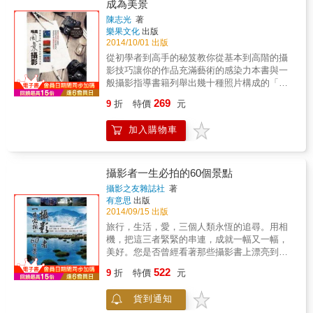
成為美景
那一瞬間，所捕捉到的奇妙感受：森山先生對
陳志光
著
著眼前的事物舉起相機、透過鏡頭看出去的同
樂果文化
出版
時，他所看見的與眾不同的影像。 究竟他看到
2014/10/01 出版
了什麼？ 為了找出這個答案，而有了這趟台灣
從初學者到高手的秘笈教你從基本到高階的攝
的旅行。解開森山作品中獨特的不可思議感，
影技巧讓你的作品充滿藝術的感染力本書與一
正是適合本書的一大主題。 這本書是仲本剛與
般攝影指導書籍列舉出幾十種照片構成的「定
森山大道這名攝影家一同在台灣旅行，同時也
式」來讓學習者仿效的做法不同，而是帶領讀
是探索森山大道內心之旅的記錄。
269
9
折
特價
元
者從了解畫面的構成原理和構成元素入手，進
而分析景物。當你對景物構成的基本元素有了
加入購物車
一定的了解，看懂了景物，有了「體悟」，你
就知道怎樣去取捨、怎樣去拍攝。作者以其對
繪畫和攝影的研究，解剖了大量經典名作和他
自己的作品，讓你了解到一景一物的走向、動
攝影者一生必拍的60個景點
勢，及其在畫面構成中起的作用，讓讀者輕鬆
攝影之友雜誌社
著
走入風景攝影的創作領域。作畫，是透過人的
有意思
出版
眼睛，運用人的藝術素養和畫筆來描繪；攝
2014/09/15 出版
影，是透過人的眼睛，運用人的藝術素養和相
旅行，生活，愛，三個人類永恆的追尋。用相
機來創作。這裡，相機就是人的畫筆。《唯美
機，把這三者緊緊的串連，成就一幅又一幅，
風景攝影》是一本攝影指導書，書中前兩個章
美好。您是否曾經看著那些攝影書上漂亮到令
節通過經典繪畫作品來講解畫面的構成原理和
人忘了呼吸的圖片望圖興嘆？您是否曾經嚮往
522
構成元素，指導讀者對畫面進行分析。當對畫
9
折
特價
元
過那些人境絕跡的地方，幻想著在那裡會有怎
面構成的基本元素有了一定的瞭解，看懂了風
麼樣的風景？如果您曾經有以上的念頭，歡迎
景，有了"體悟"，就知道怎樣去取捨，怎樣去拍
貨到通知
您與我們同行！本書以詳盡的資料與精緻的圖
攝。作者以其對繪畫和攝影的研究，解剖了大