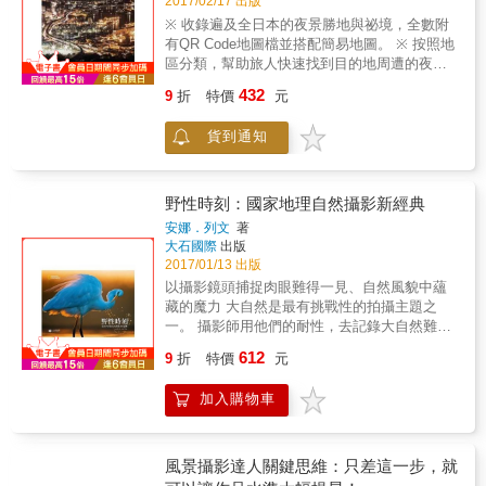
2017/02/17 出版
何「正確」判斷曝光值，更要教你如何利用曝
職涯經歷娓娓道來，引領讀者張開攝影眼，探
光來付予照片想要的氣氛。曝光不只是攝影師
※ 收錄遍及全日本的夜景勝地與祕境，全數附
索全球四季美景。本書也收錄學者、詩人、攝
對應光源所做出的反應，而是更主動的氛圍製
有QR Code地圖檔並搭配簡易地圖。 ※ 按照地
影師之言，營造照片意境、講述拍攝過程，有
造工具。 －光源－ 大自然中的光線，每分每秒
區分類，幫助旅人快速找到目的地周遭的夜景
助讀者更加深刻領略作品精隨。 在國家地理學
都在變化。風景攝影師要學會觀察、等待，而
拍攝點。 ※ 詳盡解說拍攝夜景所需的時間、方
會叢書部整理出的這本精采攝影集中，我們跨
432
9
折
特價
元
不是隨隨便便就按下快門。光與影能帶給同樣
位、天氣、器材、技巧等各種know-how。 ※
越了時空的限制，無所不至，深受美麗照片薰
畫面截然不同的敘事，而耐心則是捕捉魔幻時
清楚標示各觀景台的交通、營業時間、入場費
陶之餘，也拓展了新的視角禮讚這片萬千大
貨到通知
刻的不二法門。無論光源來自太陽還是人造
用、取景建議等實用資訊。 你是否曾有這樣的
地。
光，都是風景攝影師必須用心玩味的素材。 －
體驗，花了大把的銀子跟團或自助去日本旅
操弄－ 後製、擺拍、重複曝光
行，結果等回國之後才驚覺，原來當初在某個
&hellip;&hellip;，攝影師對照片可以動多少手
景點的旁邊，竟然有個徒步就可以抵達的夜景
野性時刻：國家地理自然攝影新經典
腳，還能稱得上「職業道德」？這一切關乎動
欣賞場所而感到後悔不已！？又或者是，辛苦
安娜．列文
著
機與目的。偉大的風景攝影也可以是魔幻寫實
到了拍攝現場或觀景台（展望處），才驚覺錯
大石國際
出版
的作品，端看攝影師希望畫面透露出什麼訊息
過了開放的時間或因為太過匆忙而錯過了最佳
2017/01/13 出版
與祕密。 －地點－ 風景攝影中最重要的一環當
拍攝時間點！？ 其實難得出國到日本，除了吃
以攝影鏡頭捕捉肉眼難得一見、自然風貌中蘊
然是「地點」。而選擇地點的唯一依據就是你
喝玩樂以外，美麗迷人的夜色更是不容錯過的
藏的魔力 大自然是最有挑戰性的拍攝主題之
的心。讓攝影師想拍下某個景色，其中必定有
重點，本書由一位擁有十多年夜景拍攝經驗的
一。 攝影師用他們的耐性，去記錄大自然難能
某種情感關連。或許那是你童年時常去的地
日本名師「岩﨑 拓哉」，幫你我依照日本六大
可貴的獨特畫面，並從不同的角度挖掘令人驚
方，或許那是個讓你想起美好時刻的場景，又
612
地區來作分類，分別介紹每個縣府的絕佳夜景
9
折
特價
元
豔的自然世界，包括空中拍攝、水下攝影與特
或許它觸動了你某種久未擁有的情緒。偉大的
名所，並且提供像是「私房或大眾景點？」、
寫照片等鏡頭。對大自然懷抱的尊敬、豐富的
風景絕不只是拍下眼前畫面，而也拍下了內心
「適合拍攝晨昏或是夜間點燈？」、「適合新
加入購物車
知識與經驗以及充沛的熱情，這些都透過鏡頭
世界。 ※本書適用數位單眼相機DSLR、小型數
手拍攝的入門景點」、「交通」、「開放時
轉化成一則則親切的故事──表現出動物或地方
位相機compact system以及類單眼bridge相機
間」、「是否收費？」、「建議拍攝季節」等
所蘊含的精神及野性。 本書分為四大主題：肖
的使用者，也適合任何想要拍照的讀者。 【達
各種實用資訊，幫助您在出國之前就妥善作好
像、風景、行為、動物與棲地。從沙漠到森
風景攝影達人關鍵思維：只差這一步，就
人推薦】（按中英首字筆畫排列） 「隨著工具
行程的安排與規劃，輕鬆拍出讓家人親友
林；從熱帶到極地；從河流到天空；從花草到