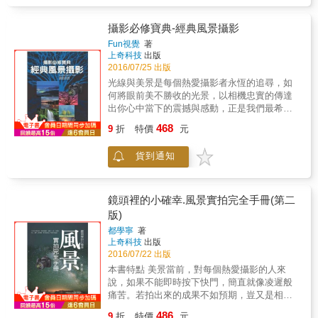
了四季、山川、江河、湖泊、沼澤濕地、海
Puranen） 朱利斯．舒爾曼（Julius
洋、日出日落、花境、森林、草原、水鄉小鎮
Shulman） K 凱西．萊恩（Kathy Ryan） 凱
及古村落、世界文化遺產等題材的成功風景攝
攝影必修寶典-經典風景攝影
勒．哲勒尼（Kyler Zeleny） 川田喜久治
影作品，並透過詳盡的文字還原攝影師在拍攝
（Kikuji Kawada） L 李．佛瑞蘭德（Lee
Fun視覺
著
現場的構思與拍攝手法。最後，書中還附有風
上奇科技
出版
Friedlander） M 麥特．賽伯（Matt Siber） 馬
景照片的Photoshop後期處理範例，以及風景
2016/07/25 出版
汀．帕爾（Martin Parr） 馬西莫．維塔利
RAW格式的應用與數位暗房調整技法。
（Massimo Vitali） 米契．多鮑納（Mitch
光線與美景是每個熱愛攝影者永恆的追尋，如
Dobrowner） 米契．愛波斯坦（Mitch
何將眼前美不勝收的光景，以相機忠實的傳達
Epstein） 麥克．斯萊克（Mike Slack） O 奧
出你心中當下的震撼與感動，正是我們最希望
拉夫．奧托．貝克爾（Olaf Otto Becker） P
與您分享的訣竅與技巧！ 本書從風景攝影的基
468
9
折
特價
元
菲利普．錢塞爾（Philippe Chancel） R 萊納．
本概念開始介紹，除了構圖之外，也分享相關
里德勒（Reiner Riedler） 川內倫子（Rinko
器材的選擇以及使用心法，從快門速度、感光
貨到通知
Kawauchi） 理查．米沙拉奇（Richard
度到包圍曝光、實拍技巧等，皆有深入淺出的
Misrach） 理查．摩斯（Richard Mosse） 羅
剖析，同時也根據不同的主題，分享大量的拍
伯特．亞當斯（Robert Adams） 盧．布莉絲．
攝指南，不管您的主題是山川雪景抑或是森林
盧森堡（Rut Blees Luxemburg） S& 賽門．諾
鳥獸，都能讓您遊刃有餘，並在最快的時間內
鏡頭裡的小確幸.風景實拍完全手冊(第二
福克（Simon Norfolk） 史蒂芬．托倫特斯
掌握攝影的秘訣，進而拍出深得您心的好照
版)
（Stephen Tourlentes） 施蒂菲．克連茲
片。 本書特點 讓流逝的時光得以凝結，讓每個
都學寧
著
（Steffi Klenz） T 湯瑪斯．魯夫（Thomas
剎那成為永恆 山脈、水景、雲霧、日月、樹
上奇科技
出版
Ruff） 提姆．賀瑟林頓（Tim Hetherington）
木、鳥禽、花卉、昆蟲、建築、夜景；全方面
2016/07/22 出版
蒂娜．希利耶（Tina Hillier） 陶德．海多
掌握風景攝影的訣竅，讓心中的悸動不再從手
本書特點 美景當前，對每個熱愛攝影的人來
（Todd Hido） W 威廉．亨利．傑克遜
中一閃而逝
說，如果不能即時按下快門，簡直就像凌遲般
（William Henry Jackson） Y 洪惟音 （Ying
痛苦。若拍出來的成果不如預期，豈又是相對
Ang） 水谷吉法（Yoshinori Mizutani）
無言，惟有淚千行可形容的呢？ 風景攝影涵蓋
486
9
折
特價
元