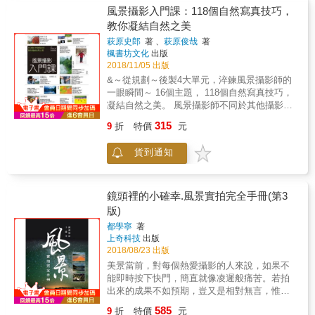
間，宛如神的王國。 ‧太陽穿過厚厚的雲層，溫
美麗的風景，更讓每張照片背後的故事一一被
風景攝影入門課：118個自然寫真技巧，
暖的光線投射到湖對岸念青唐古拉山脈長長的
看見。
教你凝結自然之美
一排雪山上。我小心翼翼地靠近湖邊未化的冰
萩原史郎
著 、
萩原俊哉
著
面，以冰裂縫為前景，採取焦點合成的方式，
楓書坊文化
出版
拍攝下藍調冰面、暖調雪山的冷暖結合照片。 ‧
2018/11/05 出版
日出還沒有開始，湖面上厚厚的雲層卻漸漸有
&～從規劃～後製4大單元，淬鍊風景攝影師的
了更多層次。我耐心地等待奇蹟。一眨眼的工
一眼瞬間～ 16個主題， 118個自然寫真技巧，
夫，雲層翻捲、聚集、變化，如同厚厚一層巨
凝結自然之美。 風景攝影師不同於其他攝影類
大的羊毛氈氣勢恢宏地順著湖面撲過來。我不
別，可說是「看天吃飯」， 攝影師追逐著自然
停地按下快門，記錄下這壯觀的自然奇觀。在
315
9
折
特價
元
界的光影、天候、時間， 不懈地觀察地勢和風
高大雪山的映襯之下，鋪天蓋地的雲層之下的
速，在理想處架好鏡頭， 將「紛飛的櫻花」、
納木錯寧靜蒼遠，遼闊而壯麗，充滿神聖又富
貨到通知
「飛濺的流水」、「林中的光線」等瞬間凝結
有詩意的氣息。 ‧藏區的野犛牛體形巨大，成年
在景框之中。 由於左右景象的因素多變，事前
犛牛幾乎重達一噸，性情暴烈兇猛。我大驚失
準備就需更加縝密，包含： ．制定一天的行動
色，拎起相機拔腿就往車的方向跑，邊跑邊感
與交通計畫，以提升攝影效率 ．掌握隔日攝影
鏡頭裡的小確幸.風景實拍完全手冊(第3
覺犛牛踏過的地面隆隆震動。終於在我跑虛脫
場所的天氣、氣溫與風速 甚至是「事前掌握洗
之前，車子趕到我的面前，我立即縱身跳上
版)
手間的位置」。 本書由尚未出發的【準備篇】
車。驚魂未定之時，我下意識地拿起相機，對
都學寧
著
到實際的【攝影篇】、 從相機的【保養＆自主
著車後面狂追不捨的犛牛猛按快門。
上奇科技
出版
練習篇】，到後製【RAW顯影＆後製篇】，共
2018/08/23 出版
分成四大章節。 最初的擬定攝影計畫到服裝、
美景當前，對每個熱愛攝影的人來說，如果不
相機設定、構圖、花朵水樹木等情境表現， 連
能即時按下快門，簡直就像凌遲般痛苦。若拍
同最後照片確認和曝光調整，都有完整詳細的
出來的成果不如預期，豈又是相對無言，惟有
解說教學： ．逐漸放晴時就前往高處，拍攝夕
淚千行可形容的呢？風景攝影涵蓋的領域本就
陽或壯闊風景 ．橫向拍攝帶來穩定感，縱向拍
585
9
折
特價
元