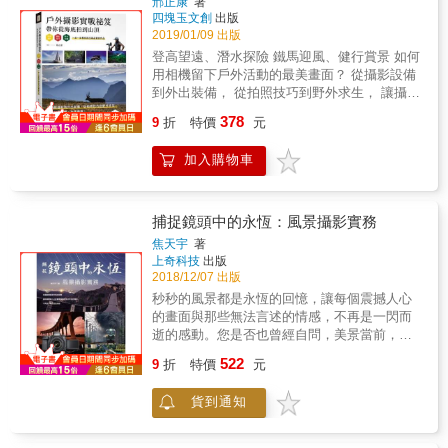
京，各個區域都有著截然不同的風情。 隨著時
邢正康
著
對終年雲遮霧罩的南迦巴瓦峰來說，這簡直是
萬張相片，並寫下三萬餘言，編選凝縮為本
四塊玉文創
出版
代的變遷，在東京的天際線除了遠方的富士
不可奢求的事情。2016年11月14日，農曆十月
書。 ＊張照堂老師擔任編輯顧問，吳繼文、畢
2019/01/09 出版
山，最吸引旅人目光的絕非那「東京晴空塔」
十五，也就是我拍攝完南迦巴瓦峰的第二天，
恆達、汪正翔撰序推薦。 ＊本書的照片與文
與「東京鐵塔」莫屬。 無論走在那一區，只要
登高望遠、潛水探險 鐵馬迎風、健行賞景 如何
碰上南迦巴瓦峰起大霧，沒能拍攝到日月同
字，既呈現了作者與台北的直面對話，也記錄
在大樓的縫隙或是公園、廣場上，一定可以在
用相機留下戶外活動的最美畫面？ 從攝影設備
輝。一個月後，我又趕到索松村，在12月13
了他在此過程中自我審視與思考的痕跡，使我
某處發現它們的身影。搭配不同時節的櫻花、
到外出裝備， 從拍照技巧到野外求生， 讓攝影
日，又一個農曆十五，我終於等到南迦巴瓦峰
們除了以另一種角度看見那活生的日常台北，
慶典、燈飾等點綴，無論怎麼取景與拍攝都可
專家教你 拍得過癮，玩得盡興！ ◆認識相機的
日月同輝的景象，圓了自己的一個夢。 ‧這一次
378
亦貼近了鏡頭背後那雙善於靜觀的眼睛。他的
9
折
特價
元
以讓人眼睛為之一亮。 這就是專屬於東京的魅
操作──裝備器材 解析各式相機功能、鏡頭種
我決定找尋當年喬治‧馬洛里拍攝的位置。與
攝影不拘泥於紀實，在細膩中時而透露幽默
力。 也許您跟我一樣，已經多次造訪過當地，
類、機身與鏡頭搭配、 景深與曝光的控制、快
1921年相比，眼前的冰川遠遠退縮，當年浩浩
感、荒謬感、與超乎現實、夢一般的情境，擅
加入購物車
但卻從未好好地從不同的角度、景點來欣賞與
門與對焦原理&hellip;&hellip; ◆掌握拍攝的祕
蕩蕩的冰塔林也消失得無影無蹤，原先覆蓋在
於捕捉物象的弦外之音。
拍攝這兩座舉世聞名的「雙塔」。 這一次，請
訣──攝影技巧 光線的運用、閃光燈的控制訣
黑色石頭上的冰川幾乎完全消融，被一個灰色
跟著達人里卡豆的腳步，重新發掘與認識東京
竅、 拍攝題材的選擇，以及特定主題的拍攝技
冰湖所取代。 ‧曾經有人問我，能否將星空在水
的風采，徜徉與沉浸在旅行的樂趣與風雅當
巧&hellip;&hellip; ◆保障自己的安全──野外知
捕捉鏡頭中的永恆：風景攝影實務
中的倒影拍攝下來？我一直都肯定地回答：
中，給自己來一場久違的時尚（攝影）假期
識 水域、高海拔、雪地等環境的攝影時機與注
「不可能。」然而那一夜，紮營在海拔5300公
焦天宇
著
吧！
意事項， 服裝、宿營、炊事、照明等戶外裝備
尺的冰川冰湖邊，所有的不可能都變成了現
上奇科技
出版
選擇分析&hellip;&hellip;
2018/12/07 出版
實。深夜，大地廣袤而寧靜，群星閃爍，倒映
在如鏡的湖水中，如夢如幻，讓人彷彿置身於
秒秒的風景都是永恆的回憶，讓每個震撼人心
一個世外仙境。 ‧太陽落山，我靜靜等待日落餘
的畫面與那些無法言述的情感，不再是一閃而
暉的出現。果然，十來分鐘後，無名冰川上空
逝的感動。您是否也曾經自問，美景當前，除
的雲彩慢慢由低往高，由灰色變粉藍，再由粉
了用快門將眼前所見翔實的記錄下來之外，該
522
9
折
特價
元
藍色變成粉紅色，一切都變得如此迷幻而美
如何才能留下心中震撼與感動的情緒？本書特
好。 ‧土林深處的古格王朝遺址是我的必訪之
色：本書除了與讀者分享大量攝影師在拍照時
貨到通知
地。我從遺址下來，回望古格，陽光忽然從稍
會注意的大小細節，每張照片更附有詳細的拍
薄的雲層中傾瀉下來，像一枝神奇的畫筆，勾
攝參數以及拍攝時的注意事項，讓每位讀者將
勒出古格的輪廓。整個遺址閃閃發光，剎那
自己的技術發揮到淋漓盡致，不單單讓您拍出