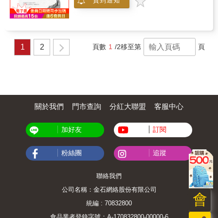
貨到通知
1
2
頁數
1
/2
移至第
頁
關於我們
門市查詢
分紅大聯盟
客服中心
加好友
訂閱
粉絲團
追蹤
聯絡我們
公司名稱：金石網絡股份有限公司
會
統編 : 70832800
食品業者登錄字號：A-170832800-00000-6