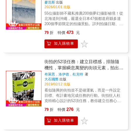
Magazine Editorial Team）
著
麥浩斯
出版
2026/01/01 出版
55位攝影師不藏私推薦200個夢幻攝影秘境！從
北海道到沖繩，嚴選全日本47個都道府縣多達
200個季節限定的拍攝景點。詳列拍攝日期、時
間、光圈快門焦距等資訊，更附上實際拍攝地
473
79
折
特價
元
點的 QR Code，以簡潔優美的文字描述景點特
色、何時順逆光、適合拍攝時段、角度等攝影
加入購物車
注意事項，完整網羅55位攝影師為捕捉絕景所
使用的各種技巧與經驗分享。 無論是攝影新手
還是資深玩家，都會為其美景屏息，並從中獲
得實用的拍攝資訊，這是一本讓人盡情欣賞日
街拍的52項任務：建立目標感，排除隨
本四季之美的風景攝影指南。 每張照片都提供
機性，掌握瞬息萬變的街頭元素，拍出意
詳細資訊和技巧，你也可以拍出跟攝影師一樣
涵豐富的城市風景
布萊恩．洛伊德．杜克特
著
的美景！Point1標示拍攝時刻：有助於掌握風
大石國際
出版
景的極盛時期與光線狀態。Point2 標示相機設
2019/02/12 出版
定：包括光圈、快門、焦距、有無使用底片、
看似隨興的街拍並不是碰運氣，而是一件設定
偏光鏡、減光鏡等技巧。Point3 標示拍攝地
目標、有計畫地完成任務的行動。街拍狂人杜
點：掃描QR code，就會在Google Maps上顯
克特精心設計的52項任務，教你建立任務心
示出實際拍攝的位置。
態，把街上的人物、色彩、動態、不可預期
276
79
折
特價
元
性，變成運用自如的元素，讓你一週完成一個
目標，一年內掌握街頭攝影的所有面向。從此
加入購物車
你的街頭攝影作品將不再充滿隨機性，而是完
全出自你的掌握！《街頭攝影的52項任務》是