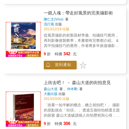
品味別人生命中的喜樂哀愁。 每一天，我都會
想起和這些朋友們相關的種種記憶，在整理出
書的過程，我發覺他們仍然在那裡，在我私人
一鏡入魂：帶走好風景的完美攝影術
旅程的風景裡。 －Raymond 當攝影碰上音
陳仁文(Vios)
著
樂、攝影師與音樂人交會，會產生如何絢麗的
流行風
出版
風景？ 20位音樂人，19篇故事，透過Raymond
2013/12/19 出版
的鏡頭與文筆，讓我們看到不同的生命風景；
從風景攝影的前製器材準備、拍攝技巧應用，
在閱讀文字與照片的同時，動人的生命樂章彷
再到影像後製教學，本書都有完整都介紹。 &
彿也在耳中輕響&hellip;&hellip;&
其中拍攝技巧的應用，作者將多年旅遊攝影的
拍攝經驗，將其歸納成12大要素，深入淺出地
342
9
折
特價
元
介紹給讀者。最後，作者分享了他心中一生的
必拍之地，除了行程規劃的建議，對於當地的
貨到通知
人文風情並有深刻的描述。
上街去吧！ － 森山大道的街拍意見
森山大道
著 、
仲本剛
著
大藝出版
出版
2013/10/30 出版
「捨棄一知半解的概念，總之就拍吧！」 攝影
的原點就在「街頭」， 透過五個街拍精選主題
的探索 森山大道破讀個人街拍歷程與心得，分
享觀點與建議。 & 攝影的一切精髓就在於街
306
9
折
特價
元
拍！ 60年代，攝影師．森山大道以「晃動．模