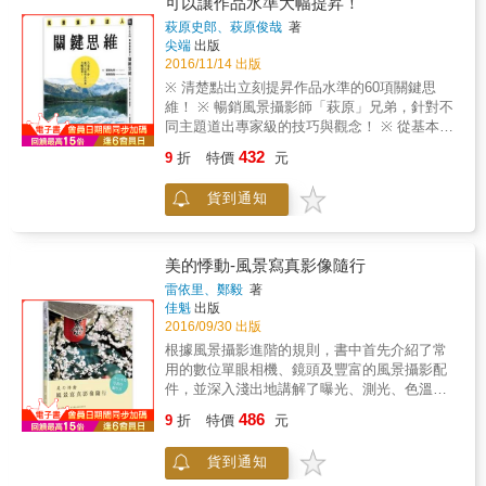
可以讓作品水準大幅提昇！
的進步，攝影普及之下，如何拍出更好的作
「讚」個不停的美作！
野生動物──攝影師捕捉光影和動靜的瞬間，每
品，跟著本書的作品及解說，能快速上手，心
萩原史郎、萩原俊哉
著
一頁都能帶領讀者前往不同時空，體驗自然之
領神會。」──攝影學園校長 Herman Chen
尖端
出版
美。 本書重點 ★近百張前所未見的自然攝影角
2016/11/14 出版
「從事手機攝影教學多年來，若初學者懂得光
度 ★攝影名家力求極致，捕捉彈指間的魔幻時
影、構圖、畫面美感，加上創作想法，累積基
※ 清楚點出立刻提昇作品水準的60項關鍵思
刻 ★收錄大衛・帕亭、阿努普・夏、提姆・雷
本功，就可將手上的攝影器材，發揮到淋漓盡
維！ ※ 暢銷風景攝影師「萩原」兄弟，針對不
曼等攝影大師精采絕美的攝影作品 ★帶領讀者
致。本書從各種面向來解析各攝影師的作品，
同主題道出專家級的技巧與觀念！ ※ 從基本到
一窺自然界難得一見的美麗面貌
讓你追隨大師腳步，拍出獨一無二的畫作。」
心領神會，追求自然風景攝影的極意，邁向達
432
9
折
特價
元
──手機攝影達人 王小路 【書中引用的攝影名
人之路！ 對於攝影師來說，自然風景是一個難
家們】 A 艾力克．索思（Alec Soth） 安瑟．
以控制變因的拍攝主題，但是在看似無能為力
貨到通知
亞當斯（Ansel Adams） B 伯特．丹卡爾特
的拍攝現場，其實有許多攝影師足以憑一己之
（Bert Danckaert） 貝歇夫婦（Bernd and Hilla
力去改變的地方。 本書，由日本風景攝影權威
Becher） 布拉塞（Brassa&iuml;） C 查爾斯．
之一的「萩原兄弟」從「構圖」、「技巧」、
杜克（Charles Duke） 查爾斯．馬契（Charles
「光線」、「思考」、「天氣」、「四季」、
美的悸動-風景寫真影像隨行
March） D 狄龍．馬什（Dillon Marsh） 金旻
「水」、「樹」、「空」等主題，精心編撰與
雷依里、鄭毅
著
（DoDo Jin Ming） F 菲．高德溫（Fay
彙整60個秘訣與關鍵思維，讓讀者在面對不同
佳魁
出版
Godwin） 弗洛托＋華納（Floto + Warner） H
的主題與季節的時候，都能夠再「向前邁進那
2016/09/30 出版
哈里．科里．賴特（Harry Cory Wright） 哈
關鍵的一步」！進而讓自己的作品與攝影功力
根據風景攝影進階的規則，書中首先介紹了常
利．格魯亞特（Harry Gruyaert） 亨利．凱洛
迅速提昇！！
用的數位單眼相機、鏡頭及豐富的風景攝影配
（Henry Carroll） J 胡安．馮特古貝塔（Joan
件，並深入淺出地講解了曝光、測光、色溫與
Fontcuberta） 約翰．戴維斯（John Davies）
白平衡、景深與對焦等基礎內容。然後利用一
約翰．希利亞德（John Hilliard） 約翰．戈西奇
486
9
折
特價
元
定篇幅，以成功的風景攝影作品為例，挖掘瞬
（John Gossage） 喬．邁耶羅維茨（Joel
間的背後，分析畫面構圖、用光及色彩構成。
Meyerowitz） 喬．斯坦菲爾德（Joel
貨到通知
最後將風景攝影中的拍攝題材進行細分，展示
Sternfeld） 約爾瑪．普拉能（Jorma