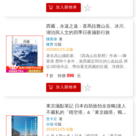
作品呈現台灣山林絕景之美，分享各種拍攝實
加入購物車
戰經驗 ◆ 帶你掌握最重要的4件事：如何預判
天象、掌握山的環境、拍攝係數設定、構圖思
考與後製 ◆ 作者詳加分析自己從零起步變成玩
家的攝影練成之路，點出初、中、進階玩家需
西藏，永遠之遠：喜馬拉雅山岳、冰川、
做的準備與學習重點 ◆ 各主題還有加強學習：
湖泊與人文的四季日夜攝影行旅
針對不同季節、時間點、拍攝目標，完整剖析
陳業偉
著
山林風景攝影的要領 這是一位日夜逐山林之美
橡實
出版
的攝影師寫下的自學筆記彙整，教你在小小的
2020/01/15 出版
框景方間，捕捉想要的畫面。 本書將台灣絕景
著名高山攝影家、《因為山在那裡》作者──陳
分為「四季的奇幻旅程」、「星空銀河之天地
業偉 歷時十多年，進西藏近80次的心血結晶 將
探索」、「晨昏的夢想之旅」、「尋覓山林秘
近180張作品，帶你看見西藏的壯麗、淳樸與荒
境」、「雲與海的波濤」、「回歸最初的起
涼 唯有西藏，值得一生朝聖 「拍攝有著時代烙
點」六大單元。收錄作者全心投入山林攝影後
896
7
折
特價
元
印的西藏，就是我永遠的夢想。」 高山攝影家
的每一次探險，經歷無數個重返與等待累積而
陳業偉的足跡踏遍西藏的每一個角落，他以自
成的經驗成果。 大自然瞬息萬變，山林拍攝從
加入購物車
己獨特的生命體驗，展現西藏之美，包含：氣
事前預測到拍攝當下是一系列繁複的準備過
勢磅礴的雪山、世界盡頭的潔白冰川、羌塘草
程。本書不僅僅傳授所需的技巧，幫助你拍出
原無人區、歷史悠久的古寺、淳樸善良的牧
不同主題的特色、氛圍，也納入拍攝當下個人
民、喜馬拉雅的綠意&hellip;&hellip; 作者多半
東京攝點筆記 日本自助旅拍全攻略|達人
的角度和觀點，告訴攝影者如何思索自己拍攝
獨自上路，且遠離登山及徒步路線，行走於無
不藏私的「晴空塔」&「東京鐵塔」獨家
的意圖。是一本集合技術性的指導與故事性的
人之境，無數次掙扎在生死邊緣，克服充滿風
構圖思考，絕佳的山景攝影教學書籍。 ｜特別
視角
里卡豆
著
雪險阻、急彎陡坡、土石流與車輛故障的驚險
企劃 － 絕景攝影展｜ 臺灣旅人誌精選 最受喜
尖端
出版
旅途，才終於抵達目的地，拍攝下這些一般人
愛的作品 「從我拍過成千上萬的照片之中，精
2019/11/15 出版
難以親炙的美景。 本書以珍貴的照片和文字，
選這二十張經典景色分享給大家。這些照片呈
※ 史上第一本！日本「晴空塔」＆「東京鐵