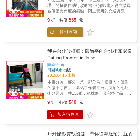
展現西藏的自然風光與風土人情，記述無數人
現我鏡頭裡許多難得的天文現象，除了有像極
塔」的攝影自助行攻略書 ※ 攝影達人親自踏尋
心中的精神家園與夢想之地。作者曾經癡迷於
紐西蘭場景的魯冰花、壯闊如仙境的雲海繚
各個絕美角度的攝點，附上實用的交通資訊 ※
拍攝極限風光，近年逐漸意識到身為一名攝影
繞、經典浪漫的全景弓形銀河照、難能可貴的
只要跟著本書，你也能為自己策劃一場充實的
師的責任，期望用手中的鏡頭，將所見忠實記
539
9
折
特價
元
天象萊狀雲，以及唯獨守候才能拾獲的絕美日
東京雙塔自助攝影行 ※ 特別收錄各種日本東京
錄下來，成為一種文化的歷史紀錄。 ◎捕捉那
出與夕陽。首先欣賞這二十件我心目中的佳
自助行的小撇步，讓旅程更加順暢與豐富！ 在
些得來不易的驚喜一瞬 ‧雲海翻騰，我用兩套相
貨到通知
作，接著，就和我一同進入山林世界的探險
IG（Instagram）、FB等網路社群中，你我經
機變換角度輪流曝光。太陽漸漸升起，從珠峰
吧！」－－本書作者 吳孟韋（摘自內容
常會看到各種絕美的日本東京雙塔（晴空塔、
開始，陽光逐一點亮喜馬拉雅山脈群峰及雲
【Gallery】臺灣旅人誌精選，台灣最美20景）
東京鐵塔）美照，四季都有不同的風景與季節
海。更難得的是，由於陽光與雲海水氣共同作
本書特色 ◆容易閱讀，知識密度高。 ◆全書超
限定的景致，每每讓人想要立刻訂購機票，親
我在台北放框框：陳尚平的台北街頭影像
用，在我與希夏邦馬峰之間竟然形成了神聖的
過120幅珍貴攝影作品，以實拍攝影作品呈現台
臨現場感受與拍下那獨一無二的氛圍與美景。
Putting Frames in Taipei
佛光。 ‧秋天那次，我直接到達措學仁瑪，拍攝
灣山林絕景之美。 ◆提供天氣預估、APP使
然而，面對東京那龐大又複雜的JR、地鐵、公
到了兩次徒步中最美的照片。清晨，溫暖的陽
陳尚平
著
用、設備器材、構圖與參數設定等拍攝知識基
車、巴士、甚至是水上交通工具的路線圖，總
光依次灑落在珠峰、洛子峰、馬卡魯峰、珠穆
田園城市
出版
礎。 ◆實用的攝影指導： 【照片故事】照片的
是讓人感到頭暈目眩。而身為一個熱愛日本自
朗卓峰的山尖上，壯美輝煌。措學仁瑪湖湖水
2019/04/15 出版
幕後故事。包括如何勘景、構圖的想法、等待
助行、喜歡攝影與旅遊的好手，更是不希望老
清澈安靜，如同天空之鏡，眾峰倒影如同真實
本書分為二部分，第一部分為「框框內：矩形
與學習等過程。 【拍攝手法】鏡頭、焦段、參
是去一些旅行團會造訪，吵雜且又難以好好取
般存在，曾經矛盾的真實與夢幻，那一刻完美
的微小宇宙」，集結了作者在台北所拍的七組
數、快門的設定與抉擇 【光影】如何善用光
景拍照的大眾化景點。 因此，本書邀請到親自
地融合在一幅畫面裡。 ‧從這個角度看，南迦巴
街頭照片，共132張，總成為一套完整作品；第
影、光圈ISO值與輔助器材運用 【TIP】建議路
踏遍晴空塔、東京鐵塔各個經典視角＆深入當
瓦峰巨大的山體一覽無餘，尤其難得的是一年
二部分「框框外：那些關於攝影的時光與思
線、推薦攝點、因應不同環境的個別準備 好評
地取景秘境的達人「里卡豆」，為大家編撰一
540
9
折
特價
元
四季雲遮霧罩的南迦巴瓦峰，此時只有山腰纏
索」，則以三萬餘字，搭配相片解說，檢視了
推薦 陳思宇｜臺北市觀光傳播局 前局長 屠&
本唯有當地人才知道的雙塔旅拍攻略全集，讓
繞著漂亮的絲巾狀雲。日落的20分鐘後，光線
作者自身的攝影歷程、他的台北體驗與觀察，
潔｜旅遊YouTuber、中英雙語主持人
不管是初次造訪東京，還是多次旅日仍意猶未
加入購物車
由粉紅到粉藍美妙地變化著，直到變成完全純
並討論了街頭攝影的種種問題。 2016~2018 連
盡的老手們，都可以找到自己想要親眼觀看與
淨的藍調。此時南迦巴瓦峰頂已經隱藏在暮色
續三年進入美國邁阿密街頭攝影節競賽決選 本
拍攝的好角度，來一場與眾不同的日本東京深
中，只有那片雲纏繞在南迦巴瓦山腰。 ‧我一直
書特色 ＊本年度不可錯過的街頭攝影力作。陳
度之旅！ 【親臨現場感受與拍下東京雙塔的絕
期望可以拍攝到南迦巴瓦峰日月同輝的景象！
尚平以獨到視野，出入於主客觀之間，以五年
戶外攝影實戰祕笈：帶你從海底拍到山頂
美倩影】 時髦中又散發著迷人日本風情的東
這種景象只有在農曆十五這一天才會出現，而
多時間穿梭於台北的大街小巷，拍攝了近十九