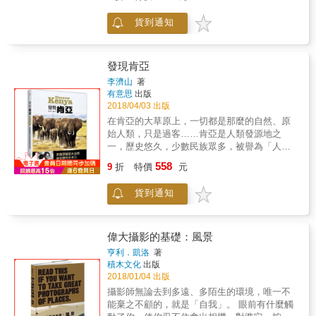
極廣，從蟲魚花鳥到古剎名勝，從自然風光到
攝提升高度感 ．藉完全失焦讓人「聚焦」於模
建築屋瓦，面對不同的題材，自然要使用不同
糊處 ．將色調曲線拉成S型就能增添層次感
貨到通知
的方式來取景，才能夠拍出心目中最滿意的畫
&hellip;&hellip; 書中分「資訊取得」、「相機
面。本書從最基本的概念出發，結合大量實拍
設定」、「構圖」16個主題，介紹118個自然寫
範例與講解，透過一張張的範例，將您心中理
真技巧， 每個單元都有攝影技巧的施行
想的風景完美的呈現在每張照片裡。不管是什
發現肯亞
「before」＆「after」影像比較， 讓攝影師們
麼風景，最後終究要回歸到拍攝者的心，靜下
充分觀察運用後的變化，並將技巧與自身觀察
李濟山
著
心來，依隨你的心，讓手上的相機，替你訴說
有意思
出版
結合，凝結自然之美。 本書特色 ◎【準備】、
出心中的那些話語！
2018/04/03 出版
【攝影】、【保養＆自主練習】，【RAW顯影
＆後製】4大單元，介紹118個自然寫真技巧。
在肯亞的大草原上，一切都是那麼的自然、原
◎依「相機設定」、「構圖」、「花卉表
始人類，只是過客……肯亞是人類發源地之
現」、「水的表現」、「樹的表現」分為16個
一，歷史悠久，少數民族眾多，被譽為「人類
主題。 ◎每個單元都有攝影技巧的施行
的搖籃」本書詳述肯亞各個國家公園、野生動
558
9
折
特價
元
「before」＆「after」影像比較。 &
物保護區的自然情況此處有哪些動物可以拍
攝、如何尋找牠們的身影又要如何拍攝才能捕
貨到通知
捉到最精彩的一刻雪山、沙漠、峽谷、湖泊，
不同地形對拍攝又有何要求馬拉河中與鱷魚搏
鬥的角馬、成群結隊狩獵的獵豹嬉戲玩水的大
象、如同晚霞般美麗的火烈鳥如果你喜歡奇異
偉大攝影的基礎：風景
的地貌如果你喜歡野生動物攝影如果你想體驗
亨利．凱洛
著
大自然最原始的生命力那麼，一定要來一次肯
積木文化
出版
亞！
2018/01/04 出版
攝影師無論去到多遠、多陌生的環境，唯一不
能棄之不顧的，就是「自我」。 眼前有什麼觸