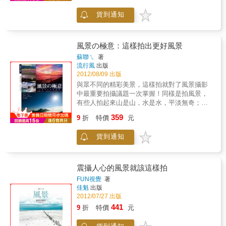
偉大的藝術作品，但是能詮釋真正的『藝
彩做最完美的搭配，結合大量優秀的攝影作
術』，的確不多。」她認為范格斯追尋的是攝
貨到通知
品，一步一步培養你將眼前景緻忠實拍攝下來
影家前輩如布烈松（Cartier Bresson）、曼．
的能力。在拍照風氣越趨盛行的今天，風景攝
瑞（ Man Ray）等走過的藝術之路，「凡是透
影更是融入於我們的生活之中。如果能將生活
過他的鏡頭詮釋的主題與架構，都能讓觀賞者
中美好的每一刻永久保存下來，那將會是多麼
風景の極意：這樣拍出更好風景
經由藝術家的手牽引，進入全然不同的世界
令人喜悅的一件事！本書詳盡闡述了風景攝影
蘇聯ㄟ
著
中。他的作品詮釋了一位藝術家對生命的熱
中必須掌握的要點，搭配圖片說明，並結合外
流行風
出版
愛。」本書歸納出十四個單元，分別展現十四
拍實例。內容深入淺出，講解豐富精闢，讓你
2012/08/09 出版
種不同情形的光的運用。然而，它不是一般的
短時間內認識風景攝影進而邁向達人之路。
與眾不同的精彩美景，這樣拍就對了風景攝影
攝影工具書，卻有可能啟發任何一位讀者的創
中最重要拍攝議題一次掌握！同樣是拍風景，
作開端。此外，本書收錄的所有攝影作品都是
有些人拍起來山是山，水是水，平淡無奇；高
在西班牙拍攝，即使不是攝影愛好者，透過這
明的攝影師卻能讓山不只是山，水不只是水，
本書，就好像神遊了一趟另類的西班牙之旅。
359
9
折
特價
元
拍下超越想像的驚豔風景！DCVIEW最受歡迎
講師∕金牌攝影師－蘇聯ㄟ，以其豐富拍攝及講
貨到通知
學經驗，選出風景攝影中最重要的拍攝議題，
深入分析拍攝技巧，剖析讓照片更精彩的數位
修片術，讓你一次完全掌握風景攝影的秘訣！
震攝人心的風景就該這樣拍
FUN視覺
著
佳魁
出版
2012/07/27 出版
441
9
折
特價
元