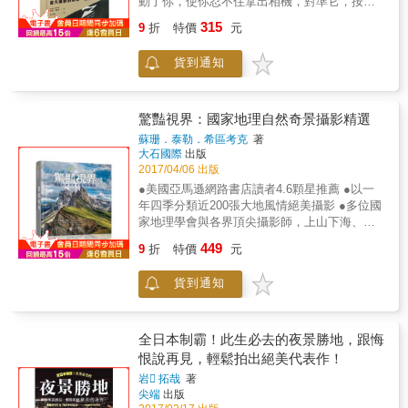
動了你，使你忍不住拿出相機，對準它，按下
快門。這股衝動，就是偉大風景攝影的第一
315
9
折
特價
元
步。從被某個「地點」所啟發，到決定拍攝的
「時間」，最後找出適合的「手法」，只要用
貨到通知
心著眼於這三步驟，就掌握了拍出優秀風景攝
影作品的條件。 繼暢銷書《偉大攝影的基礎》
及《偉大攝影的基礎：人物》之後，亨利．凱
洛針對風景攝影50個讓人恍然大悟的提案，一
驚豔視界：國家地理自然奇景攝影精選
頁一課，每課皆有精闢剖析、重點觀念以及作
蘇珊．泰勒．希區考克
著
品背後的故事，每章節後更附有「技術焦
大石國際
出版
點」，包括法律常識、鏡頭選擇、各種濾鏡的
2017/04/06 出版
使用與後製、風景攝影常見問答等。50張經典
●美國亞馬遜網路書店讀者4.6顆星推薦 ●以一
風景作品一本收藏。讀完本書，當你再次被勾
年四季分類近200張大地風情絕美攝影 ●多位國
起按下快門的衝動時，將拍出更加傑出的作
家地理學會與各界頂尖攝影師，上山下海、嘔
品。 ．50位攝影大師經典作品，超值收藏 ．收
心力血之作 ●由空拍攝影大師喬治‧史坦梅茲撰
449
錄法律顧問對於風景攝影的建議 ．只需具備最
9
折
特價
元
寫前言 本書收錄全球最美的風景攝影作品，翻
基礎的攝影知識，就能輕鬆學習 【章節介紹】
開書頁就能把世界各地美景盡收眼底。 多位世
－構圖－ 在畫面中尋找引導線、決定地平線的
貨到通知
界頂級攝影師致力以最鮮明動人的畫面，為這
位置、是否刻意避開或讓什麼元素進來，你想
顆星球上難得的絕美風貌留下記錄。作品分類
說什麼故事，該如何運用畫面中的素材表達，
按照一年四季排序，從落日時分的冰穴、嫣紅
構圖是你觀察環境的第一步。本章將利用建築
的夏季天空所襯托的大片薰衣草田，到冰島光
全日本制霸！此生必去的夜景勝地，跟悔
物、街景、自然或人造景觀等大師作品來教你
彩奪目的極光景致──舉凡陸地、海洋、高空，
恨說再見，輕鬆拍出絕美代表作！
風景攝影的構圖技巧。 －曝光－ 拍攝風景時最
範圍遍及全球六大洲，網羅約200幅不容錯過的
常遇到天空很亮，地景很暗的狀況。陰天、豔
岩 拓哉
著
極致美景。 前言作者──《國家地理》雜誌定期
尖端
出版
陽天又該如何調整曝光值？本章除了要教你如
撰稿人暨空拍攝影大師喬治‧史坦梅茲，以自身