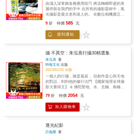
拍攝技術。 第三條是後製線，詳細介紹了華為
遊紀念照到複雜的人文景觀圖，再到迷人的自
由淺入深掌握各種應用技巧 將這轉瞬即逝的美
手機、醒圖APP、FotorGear APP的手機後期
然風光圖。讓我們在旅行的同時享受著攝影的
麗停留在我們的手中 在所有的攝影題材中，風
修圖技巧，以及使用Adobe Camera Raw、
樂趣。
光攝影是最古老和迷人的。 在數位相機廣泛普
Photoshop、Lightroom等軟體對光繪照片進行
及的今天，越來越多的人愛上了攝影這門貼近
精修調色處理等，幫助大家熟悉光繪攝影的後
585
9
折
特價
元
生活的藝術，而風光攝影仍然是攝影專業人士
製技術。 本書結構清晰、語言簡練，適合四類
與愛好者們最熱衷的重要題材。因為世間萬事
人學習使用﹕一是手機光繪攝影愛好者，二是
貨到通知
萬物永遠是拍不完的，花開花落，四季輪迴
喜歡人像光繪的攝友，三是想進軍商業光繪的
&hellip;&hellip;即使是同一個地點，今天與明
攝影師，四是對光繪感興趣的各行各業的人
天，甚至前一秒與下一秒，都是一直在變化著
士。 本書特色 光繪攝影是一種非常炫麗的攝影
的。如果能把這些不斷變化中的美記錄成為永
攝 不異空：朱泓熹行攝30精選集
題材。這是一本非常全面的光繪攝影教材，書
恆，該是多令人興奮的事情。 完美的風光攝影
中從入門到實拍再到後製，從多個方面進行了
朱泓熹
著
作品不僅僅是將鏡頭對準有魅力的景物就可以
時報文化
出版
系統與專業的講解，相信透過本書的學習，人
完成的。作為一名攝影者，有一雙發現美的眼
2023/01/31 出版
人都可以成為一名優秀的光繪攝影師。 &
睛當然是好事，但這還遠遠不夠，還需要有嫻
一個人的行攝，雖是孤寂， 但創作是心與天地
熟的攝影技巧。只有將眼中所見的美景，結合
的對話，利利他的修行法門 【國家地理全球攝
自己的深切體會，通過扎實的攝影技術將其表
影大賽得主】 & 佛陀聖地、水、北極、南極、
現出來，才能讓觀者感受到照片中景物的美，
蒙古馬、肯亞、黃山、丹頂鶴 一步一腳印，一
2054
形成一種共鳴。 希望讀者閱讀之後能夠拍出完
79
折
特價
元
步一蓮花，一幅幅與大自然的美麗邂逅，變化
美的風景攝影作品。如果將本書作為輔助教
多端，任由想像。 從小，並沒有立志要成為一
材，嘗試運用其中的拍攝技巧並持之以恆，相
加入購物車
位攝影家。不可思議的因緣 ，卻將我一步步推
信您也能拍出屬於自己的完美風光作品。 &
向攝影的「不歸路」。然而，這路上風景誘
人，處處蘊藏著正能量。原來，拍照按快門也
與掐念珠念佛無異！可使煩惱漸斷，智慧漸
逐光紀影
開！是自利利他的修行法門。 & 名人推薦 & 能
許義榮
著