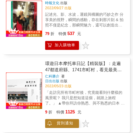
夠作為妳早期的指導老師之一，我深感榮幸；
時報文化
出版
多年來一直樂見妳在技術與事業上的蓬勃發
2022/09/27 出版
展。恭賀妳迄今獲得的成就，我期待且將繼續
記述光、影、水波，運鏡與構圖的巧妙之作 分
關注妳進入攝影藝術的新一篇章。好好享受這
享美的視野，瞬間的感動，存在剎那片刻 & 拍
美好的旅程！ I&rsquo;m proud to be
照不僅是紀念，那瞬間魅力，還可以創造出獨
recognized as one of your early mentors and
特的美； 不管是人物、靜物、風景、水、草、
537
have enjoyed watching your skills a nd career
79
折
特價
元
花、樹，甚至於光和影&hellip;&hellip; & 沐光
blossom over the years. Congratulations fory
中的台北101；瀨戶內海水靜如鏡令人醉；剪剪
our successes so far and I will be looking
加入購物車
風輕柔的吹過； 燈影柳浪在暗夜中飛舞絢麗的
forward to following your next chapter. Savour
光芒；蘆花飛盪在濃郁的秋意中； 林木的枝葉
the journey ! &mdash;&mdash;美國國家地理
擠碎陽光；幽暗地心浮現虛幻的光色
雜誌專業攝影師 麥可．山下（Michael
&hellip;&hellip; 80張作品。 & 自自然然，在作
環遊日本摩托車日記【精裝版】：走遍
Yamashita） &
者的眼中構成輪廓， 停格在他的映像裡， 化為
47都道府縣、1741市町村，看見最美麗
快門下的影像作品！ 掌鏡的美麗人生！ &
的日本風景
仁科勝介
著
日出出版
出版
2022/05/23 出版
「走訪完所有市町村後，究竟能看到什麼樣的
風景呢？ 我只是想知道這個，就踏上旅程
了。」 ▲帶你拜訪你熟悉、與不熟悉的日本 ▲
最真實、無修飾的日本原鄉風景 ▲在這本書
1125
9
折
特價
元
中，有1741個日本的故事 日本共有47個都道府
縣，你去過哪幾個呢？除了比較知名的東京、
貨到通知
大阪、京都、沖繩、北海道，其實每個市町村
都擁有各自的特色及濃濃人情味。仁科勝介於