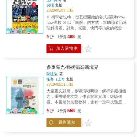
上田晃司
著
手機的影片拍攝上6. 懂得思考與分析不同情境
尖端
出版
的最佳拍法7. 讓自己的攝影作品更上一層樓的
2020/05/08 出版
秘訣在這個手機攝影功能日益強大的年代，有
※ 初學者也ok，從基礎開始的各式攝影know-
越來越多的人開始投入影片拍攝的世界。而隨
how滿載 ※ 以「圖解」的方式，幫助讀者迅速
著婚禮、產品介紹、Vlog等場合所衍生的影片
理解構圖、對焦、光圈、快門等抽象的概念 ※
拍攝需求，也跟著日益增多。本書由曾拍攝
一個跨頁示範1～2個主題，方便讀者按圖索
「安室奈美恵」、「Mr.Children」等知名藝人
468
9
折
特價
元
驥，分次到位與學習 ※ 用大量的「實拍範
的MV，遠赴美國L.A.深造並榮獲艾美獎國際級
例」，搭配簡單扼要的重點說明，提昇學習成
影片製作團隊大力肯定的婚禮攝影師「酒井洋
加入購物車
效 ※ 就算用手機拍也能夠受用的扎實攝影觀念
一」，從影片的靈感發想、器材的選用、鏡位
與技巧，全都濃縮在本書當中 ｜看了本書您將
與相機運鏡手法、打光、配樂、剪輯，提供一
可以獲得｜ 1. 57個立竿見影的攝影妙方 2. 豐
個完整的動態影片策劃與拍攝教學課程。除了
富教學經驗暢銷作家親撰的攝影絕活 3. 破除許
多重曝光-藝術攝影新境界
各式要領的解說，更特別收錄8段高水準的實拍
多拍照方面的困惑與疑慮 4. 學會怎麼捕捉下眼
作品（包括：海外婚禮、日本婚禮、商業影片
陳建強
著
前的每一道美景 5. 融會貫通並且活用在手機攝
拓客（上奇
出版
等）並附上QR Code方便讀者一邊在線上瀏
影上 6. 懂得思考與分析不同情境的最佳拍法 7.
2019/02/11 出版
覽，一邊搭配本書當中的重點摘要說明，以便
讓自己的攝影作品更上一層樓的秘訣 在這個因
更加具體與有效地學會媲美好萊塢等級的影片
大量圖文對照，步驟清晰明瞭；解析多廠相機
為智慧型手機的緣故，幾乎人人都在拍照的年
拍攝訣竅！
之，重複曝光功能；作者豐富實務，經驗傳
代裡，攝影儼然已經是一場不分男女老少的全
授。本書屬於技藝教材，含有一定科技難度，
民運動了。 然而，要怎麼樣活用手中的各式攝
但由於作者大篇幅地應用圖文對照，結合自己
558
影器材，拍出令親友稱羨不已的美照，可就需
9
折
特價
元
拍攝實例來介紹經驗，因此行文引人入勝，通
要經過一番磨練與長久經驗的累積才行。 對於
俗容易。作者也在書中分享自己如何掌握多重
忙碌的現代人來說，卻不見得有足夠的時間可
貨到通知
曝光的心得體驗，避免人們產生誤解。如：強
以參加動輒數周甚至是數個月的攝影課程，此
調構思立意在多重曝光中的重要性、如何發現
時，本書就是一個最棒的「個人攝影家教」。
適合多重曝光的素材、如何控制多重曝光竅