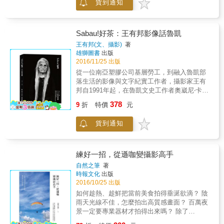
貨到通知
免拍攝時犯同樣的錯誤，同時也可以從一幅幅
作品中學到實用的技巧方法，並透過一次次的
診斷，不斷提高綜合技能，成為攝影高手。 本
書作者提供了自己在多年攝影實踐中總結的拍
Sabau!好茶：王有邦影像話魯凱
攝技法和後期處理技能，希望幫助影友快速突
王有邦(文、攝影)
著
破攝影瓶頸，提升攝影功力。 書附光碟內容 7
雄獅圖書
出版
小時本書多媒體教學視頻 142段日常照片後期
2016/11/25 出版
處理視頻集錦 3000個創意照片設計素材 本書特
從一位南亞塑膠公司基層勞工，到融入魯凱部
色 4 個綜合專題涵蓋15 個常見拍攝主題，針對
落生活的影像與文字紀實工作者，攝影家王有
不同類型照片的不同問題提供解決方案。 125
邦自1991年起，在魯凱文史工作者奧崴尼‧卡勒
個數位攝影會診案例，不僅評析作品前期拍攝
盛的帶領下，投入魯凱族好茶部落紀實工作，
378
優缺點，還提供彌補作品缺陷的前期拍攝和後
9
折
特價
元
迄今已達二十五年。其大量而豐實的影像與文
期處理技巧，不僅實用、全面也權威。
字累積，自2009年6月至2016年12月，在高雄
貨到通知
市立美術館館刊《藝術認證》的「南島紀事─影
像話魯凱」專欄連載，成為高美館長期推動南
島當代藝術與文化發展的一處亮點。本書集結
了此專欄文章42篇及約175張照片，重新編輯、
練好一招，從遜咖變攝影高手
設計、出版，並以「Sabau! 好茶」為題，展現
自然之筆
著
王有邦一次又一次迎向好茶部落的心情
時報文化
出版
(「Sabau」為魯凱族問候語，有「你好、辛苦
2016/10/25 出版
了、謝謝」等意思)。 相傳西魯凱族人的祖先在
如何趁熱、趁鮮把當前美食拍得垂涎欲滴？ 陰
雲豹的引路下來到舊好茶並建立家園，多年來
雨天光線不佳，怎麼拍出高質感畫面？ 百萬夜
在這「雲豹的故鄉」安居樂業。然因時代變遷
景一定要專業器材才拍得出來嗎？ 除了
與現實生活需求而遷村至新好茶，無奈卻又在
「123」，還有什麼方法讓大合照的人同時展露