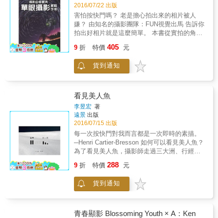
僅是RC使用的不同色調對應設定，還會學到要
2016/07/22 出版
完成每一幅影像作品，在Photoshop中採取的最
害怕按快門嗎？ 老是擔心拍出來的相片被人
後步驟。之後，你再以RC使用的相同RAW檔案
嫌？ 由知名的攝影團隊：FUN視覺出馬 告訴你
來重新打造屬於自己的新風貌。此外，你還可
拍出好相片就是這麼簡單。 本書從實拍的角度
以獲得四個特典影像，讓你好好的玩一玩，並
出發，結合多年的拍攝經驗，將拍攝過程中遇
405
做出自己的風格。而這一切最終只為讓你實實
9
折
特價
元
到的問題、注意事項以及拍攝技巧進行了詳細
在在瞭解HDR的精髓所在，並幫助你做出一直
講解，供讀者在拍攝時參考，是學習攝影實拍
渴望的影像。
貨到通知
技巧的必備書籍。 本書共分為9章，配合精美
的照片，從器材、相機設置、構圖、用光等多
個方面對人像、兒童、山景、水景、霧景、海
景、瀑布、雪景、雲彩、樹木、葉子、梯田、
看見美人魚
草原、日出日落、花卉、微距、寵物、野生動
李昱宏
著
物、鳥類、建築、夜景、靜物等常見的20餘個
遠景
出版
拍攝題材進行了全面和深入的剖析，總結出
2016/07/15 出版
258 個常見且實用的拍攝技巧。讀者通過本書
每一次按快門對我而言都是一次即時的素描。
的學習，可快速提升自身的攝影水準，並通過
─Henri Cartier-Bresson 如何可以看見美人魚？
不斷的練習，將這些技巧牢記於心，在今後的
為了看見美人魚，攝影師走過三大洲、行經無
拍攝過程中靈活運用，創作出高水準的攝影作
數個城市， 按下快門的那一刻，框內的空間再
288
品。 全書語言簡潔，圖示豐富、精美，即使是
9
折
特價
元
也不動，時間卻開始綿延， 流動著一則故事、
接觸攝影時間不長的讀者，也能夠通過閱讀本
一段回憶、一些情緒、一段關係&hellip;&hellip;
書在較短的時間內掌握攝影技能，拍攝出令人
貨到通知
那一個瞬間，就是我的決定性瞬間。 身為攝影
滿意的攝影作品。 本書特點 以20多種主題分門
師、旅行者、書寫者， 本書為李昱宏對於攝影
別類的教導，包涵許多專業攝影師秘招。市面
創作與論述發表的總結， 既是個人的創作展現
上招式最多，涵蓋範圍最廣的書。
（攝影者的凝視）， 同時也藉由作品展現其攝
青春顯影 Blossoming Youth × A：Ken