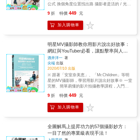
視角和法則。透過作者的文字敘述及解說，可
「瓊妮是化腐朽為神奇的大師，再難駕馭的食
公式 換個角度位置找出路 攝影者是活的 / 光線
以更加瞭解作者在每一次拿起相機啪擦按下快
物都能拍得令人垂涎。」 － 麗莎・布萊恩，
會隨時間空間變化 / 別把方法想死了 / 《WOW!
門之前，腦海中所浮現的光景。 & 本書重點 &
449
9
折
特價
元
Downshiftology社群創始人。 「《完美食物攝
原來專業攝影師這樣打光(暢銷紀念版)》為張馬
從行銷的角度來窺視觀看者的心理，進而拍出
影指南》能讓所有新銳美食攝影師功力大
克沉潛多年後的打光心法與技法，不論是內容
理想的商品照片。 擁有懂得欣賞美感的思維，
加入購物車
增。」 － 瑞秋・科里奈克，Two Loves Studio
或是打光的方式都與以往大不相同。本書根據
是拍出好照片的第一步。 強調主題+副題的搭
社群創始人。 「瓊妮的教學風格，不論你是新
攝影玩家最常發問的控光問題及燈法喜好，將
配，利用情境及價值觀來產生共鳴。 善用後製
手還是老練的攝影師都能輕易拍出食物美照，
棚拍、外拍用光技法歸類，讀者可依拍攝情境
軟體來修飾照片上的缺點，及塑造想呈現給觀
這本書推薦給所有美食出版社！」 － 荷莉・尼
所需快速索引至合適的學習章節，附有佈光圖
明星MV攝影師教你用影片說出好故事：
看者的感覺情境。 主題式教學，幫助融會貫
爾森，Spend with Pennies 社群創始人。 &
明確標示燈架位置，讓自學攝影更為容易。 除
網紅與YouTuber必看，讓點擊率與人氣
通，提升創造性思考。 & 12大類主題式教學 &
了攝影棚內的佈光訓練外，更結合人像外拍打
雜貨、飾品、美妝、服裝、鞋子、花卉 料理、
輕鬆破表
酒井洋一
著
光，透過不同的燈具配件，挑戰戶外拍攝的環
室內裝潢、咖啡廳、電腦相機、工作坊、旅行&
尖端
出版
境限制，詳細說明在打燈之前，應先搞懂手上
& 無論是個人興趣，或者是商業接案， 只要將
2020/07/10 出版
的器材，拍攝時才能發揮到最大值，又或者遇
書中作者所分享的思維和拍攝技巧應用在其
※ 跟著「安室奈美恵」、「Mr.Children」等明
到重重阻礙的解套步驟，永遠不要害怕打出失
中， 一定可以有效地拍出更好的照片。 這樣的
星的MV攝影師，學習用影片說出好故事※ 一堂
敗的光線，唯有不斷犯錯才能從中找出對的光
照片即使大量地出現在Instagram上，也不會令
完整、簡單易懂的影片拍攝教學課程，入門
法，仔細觀察、換個位置角度、繞著模特兒轉
人感到厭倦！ & 本書特色 & 適合初學者至擁有
（初心）者也不用擔心※ 剖析8段高水準影片
一圈，打光方法自在人心，一支燈不是只有一
449
9
折
特價
元
一定攝影經驗的老手。 從觀看者的角度深入探
（可用QR Code線上欣賞），徹底了解拍攝、
二三，變化全看你怎麼排列組合及運用。
討，說明如何吸引使用者的目光。 12大類別的
剪輯與配樂的要領※ 從靈感發想、器材選用、
加入購物車
主題說明，迅速擁有全能身手的拍攝技巧。 構
運鏡、打光、剪輯、配樂，學習好萊塢級的拍
思攝影後製一次揭曉，拍出日系寫真風格的商
片手法｜看了本書您將可以獲得｜1. 藝人御用
品照。 &
MV攝影師親授的拍片know-how2. 搭配線上範
例影片進行的影片拍攝重點剖析3. 破除許多影
全圖解馬上提昇功力的57個攝影妙方：
片拍攝方面的困惑與疑慮4. 學會怎麼策劃與執
一目了然的專業級表現手法！
行每一次的分鏡與取景5. 融會貫通並且活用在