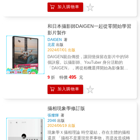
我們一起來探究他們的技巧。發光物的正確解
命中的光芒和色彩，從而豐富自己的生活體驗
都是從街頭開始，練出行走街巷一定要有的敏
答﹝2022年7月號﹞商品攝影的拍攝主體中，拍
加入購物車
和藝術實踐，探索攝影藝術如何捕捉並反映人
銳度。這本書，就是最珍貴的街頭經驗談。作
攝難度最高的是珠寶、手錶、化妝品及玻璃瓶
類情感與自然美的指南。攝影概念──找尋、等
者從事街頭攝影逾25年，經由爬梳街頭攝影
等「發光物」。清楚意識到倒影與反光的打燈
待與好奇心作者對攝影充滿熱情，從精妙的視
史，歸納出這些實戰精華，秩序、等待、跟
方法，不只能正確呈現商品形狀與顏色，有時
覺魔術講眼見不為憑到等待景色的實例，在這
和日本攝影師DAIGEN一起從零開始學習
蹤、陰影、鏡射&hellip;&hellip;將影像決定性瞬
候還能透過光影平衡讓商品看起來更美麗、更
篇章中，景色在平常可能再平凡不過，即使身
影片製作
間的祕密，化為具體的20個經典拍攝計畫，帶
具高級感。在這次的特輯中，將透過活用各種
邊有無數的美，只要少了攝影眼光，也會失之
領讀者完全參透影像魅力的成因。 【這些技
創意與技術的作品解說，專業攝影師們的技巧
DAIGEN
著
交臂。日常生活找尋美景的觀念與等待的耐
法，超實用！】 ●基礎技法 Q：如何拍出「很
北星
出版
以及基礎到實踐的打燈方法，探尋「發光物的
心，還有如何落實心中的想法，一一分享給讀
自然、像是巧合的照片」？ A：使用「等待」
2024/07/01 出版
正確解答」。專業的「蛋」攝影表現﹝2020年
者。拍攝技巧──簡單中的奧祕通過一系列精心
技法 最好看起來像是一走進場景，就自然拍到
12月號、2021年10月號﹞雜誌
DAIGEN親自傳授，讓回憶保留在影片中的58
挑選的攝影作品，展現深刻的視覺敘事，讓原
的樣子，但畫面看起來不能太完美。 Q：如何
《COMMERCIAL PHOTO》曾在2020年12月
個訣竅。以攝影師、YouTuber 身分活動的
本枯燥的攝影技巧不在乏味無趣，而是驚豔讚
拍出「引人想像、具渲染力的照片」？ A：使
號及2021年10月號舉辦過2次「蛋」的攝影企
「DAIGEN」，將從相機選擇開始為影像製作
嘆。舉凡基本原理、曝光、構圖到色彩管理，
用「背影」技法 拍背影雖然容易，卻可能更吸
劃。隨處可見的「蛋」，卻能在攝影主題、創
初學者詳細解說相機基礎知識、攝影技法、編
或是利用當代科技捕捉前所未有的細節與深
495
9
折
特價
元
引人，更有想像空間，因為人習慣從背影解讀
意與技巧的發揮下拓展出數不清的表現手法。
輯技巧等各式各樣必備技能。
度，同時保留攝影作為藝術形式的精緻感動，
別人的性格。 Q：如何找到「有趣的視角」來
13名專業平面攝影師將親自介紹「蛋」多采多
毫無藏私地分享攝影技術。精彩集錦──留下燦
拍攝？ A：使用「俯拍」技法 就像是狙擊手在
加入購物車
姿的樣貌及其攝影技法。專業的「鋁箔紙」攝
爛的一刻觀察日常生活、城市、偶然發生的瞬
尋找完美的制高點，可以不受人注意地發現有
影表現﹝2022年7月號﹞這是與2022年7月號特
間，展現了攝影師如何捕捉那些短暫而美妙的
趣的視角。 Q：如何拍出「黃色小鴨就在你的
輯「發光物的正確解答」一起舉辦的攝影企
瞬間。作者用心檢選的影像不僅保存時間的流
兩指之間」的效果？ A：使用「重疊」技法 如
劃。5名攝影師將透過各自的風格表現與「蛋」
攝相現象學修訂版
逝，更呈現了在光影交錯中產生的無限情感和
果照片中的兩個人能夠合而為一，讓觀者困
同樣近在咫尺的拍攝主體「鋁箔紙」。
故事。在此篇中，更加著重在每個影像的獨具
張燦輝
著
惑，這張照片就成功了。 ●入門技法 Q：如何
2046
出版
匠心，讓人更能品味作者對生活的體會，對生
不知不覺拍出「決定性瞬間」？ A：使用「跟
2024/06/19 出版
命與攝影的熱情。作者也不忘揭曉色彩饗宴中
蹤」技法 自然而然地跟蹤一個有趣的人，他可
她的方式與巧思，無論是初學者還是攝影老
現象學Ｘ攝相理論 時空凝結，存在主體的攝相
能會走過一個完美的背景，構成一張完美的照
手，在此書中都能收穫良多。
還原 「攝相不是重現世界事物，而是改造或轉
片。 Q：如何拍出「具有藝術感的照片」？