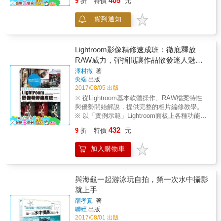
405
9
折
特價
元
照所帶來的樂趣與心靈感受。 ※ 針對RF、輕
請「拍立得」創作達人「Ming Chan」以專欄方
便、SLR、中片幅，精選與介紹數款適合您日
式為各位介紹風行全球數十載的寶麗來影像創
貨到通知
常使用的經典相機。 ※ 「默式拍法」的精髓與
作訣竅。 ｜「創業接案」方面 ｜ 以QA的方
關鍵思維，盡在本書當中，等著您來細細品味
式，為即將創業或已經以攝影為業的您，解答
與探索。 ※ 深刻體認，「京都」的絕美瞬間、
各種相關的疑惑與現實考量。 【探究人像創作
「台灣」的迷人角落。 【倘若生活是攝影，並
Lightroom影像精修速成班：徹底釋放
的進階表現】 攝影，就是呈現出拍攝者內心的
不是一張構圖謹慎的照片，也不是精心設計的
RAW威力，彈指間讓作品散發迷人魅
一種表現手法，也是你我如何觀看這世界的一
光影布局，而是存在於人情之間的相遇滋
力！
個傳遞媒介。 長年以來，日本的美好風景，動
澤村徹
著
味。】 當我們拿著相機，去看生活中不起眼的
尖端
出版
畫中的各種奇幻世界，總是撼動著你我的心。
小事，不要過分地討論器材，也不要詳細的技
2017/08/05 出版
然而，要如何完整地拍出心中所勾勒的理想畫
巧解說，只要誠實地把自己接觸的一切記錄下
面，竟然遠比我們所想像的更加具有挑戰性。
※ 從Lightroom基本軟體操作、RAW檔案特性
來，讓人看了迷戀，不僅是沿途風景的美麗片
打從拍攝前的企劃、討論、場地挑選、人選媒
與優勢開始解說，提供完整的相片編修教學。
刻，還有難忘的記憶點，這不就是真實的感動
合、器材準備，到拍攝當下的天候、光線、時
※ 以「實例示範」Lightroom面板上各種功能的
嗎？ 當你愛極了平凡的日子，對於攝影的熱情
間等觀察與安排，以及拍攝完畢之後的修色、
實際作用與調整參數建議，一看就懂！ ※ 提供
日增月益，每一刻的光景，都驅使著你拿相機
432
9
折
特價
元
鏡頭變形像差修正、氣氛強化等，全都會對於
數十種實際相片作品編修範例，讓讀者迅速找
從觀景窗看出去，每次的快門都出自於你的本
一幅人像作品是否能完美地呈現，有著舉足輕
到並學會希望套用的影像調校術。 ※ 沒有艱澀
心，所察覺的事物出自於你的關心，照片中充
加入購物車
重的影響。 本書，將一步步帶領讀者，探索日
難懂的專業術語，以淺顯易懂的「圖例」比較
滿生活感的人情味，難道不是喜歡拍照的初衷
常生活中有可能成為理想場景的地點，教大家
和示範各種操作步驟與編修要領！ 與複雜又困
嗎？ 【若你內心是一暗室，日常便是照進室內
如何有效善用手中的攝影器材，無論是手機、
難的Photoshop不同，Lightroom是一款專門為
的光，透過拍照的指尖得以挽留。】 當我們拿
相機、數位單眼、底片相機、拍立得，全都要
「相片編修」為主要目的所量身訂做與研發的
與海龜一起游泳玩自拍，第一次水中攝影
著相機走入了生活，學會如何去觀察身邊的人
能拍出令人眼睛為之一亮的動人作品！拍出唯
軟體。 藉由模組化的各個操作面板，讓使用者
就上手
和事，遇見形形色色的人，和他們發生真實的
美夢幻、宛如動畫名場景那般的人像美照！
可以「直覺地」將想要調亮、變暗、柔焦、銳
交集，除了留念在心中，也希望藉由著按下快
顏孝真
著
化、調色、加暗角的局部或全體畫面，迅速地
門，能夠記錄此時此刻的共鳴，照片便成為屬
聯經
出版
做出調校，讓作品飛快地「大改造」！ 本書不
於你獨一無二的「生活寫真」。 把你所感受的
2017/08/01 出版