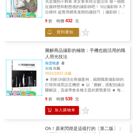
秒解拍照盲點及關鍵思維。 ★掌握基本要訣，
光是擺拍不夠看 美女要美得活靈活現 做一個能
打光的方式及技巧一直在改變，光的性質原理
一拍就上手！讓具個人特色的美食照片打動人
征服靜態和動態感的攝影師吧！ 5位攝影師 X 7
掌握住，便能以不變應萬變。 【本書適合】 從
心。
位模特 超實用網美進階拍攝技巧 ｜攝影師｜
基礎到進階攝影教學用書 人像攝影師及商業攝
松田忠雄／LUCKMAN／ワタナベタイシ／山
影師
432
9
折
特價
元
本春花／中西祐介 X ｜模特兒｜ 高橋春織／岡
田香菜／木戸怜緒奈／武内おと／さいとうな
貨到通知
り／ひらく／森田紗英 ★可愛的是女孩，還是
你拍出來的女孩？ 想拍女孩， 想拍可愛的女
孩， 想把可愛的女孩拍得很可愛
&mdash;&mdash; 那麼除了被攝體本身的優勢
圖解商品攝影的極致：手機也能活用的職
之外， 你還要懂得如何構圖， 什麼樣的動作可
人用光技法
以增加畫面感， 怎麼創造故事情境， 動靜都很
南雲曉彥
著
棒， 要讓女孩的可愛， 透過你的鏡頭發揮一百
尖端
出版
倍效果！ ★攝影的三個重點 ①緩和被攝者的鏡
2021/10/21 出版
頭意識 對於女孩子來說，有相機對著她們，其
★ 剖析16個頂尖商攝案例，揭開職業攝影師的
實並非日常行為，因此總會有些僵硬。使用
打燈與場景設定機密 ★ 以「圖解」搭配拍攝步
「動作」這種表現手法，能夠緩和模特兒對於
驟解說，迅速學會各種主題的實戰要領 ★ 每個
相機存在的感受，因此能夠帶出她們較為自然
主題以3個大跨頁來呈現，毫不遺漏地介紹所有
的表情及動作。 ②讓畫面產生驚艷 照片能夠補
539
9
折
特價
元
的細節 ★ 特別示範「移軸鏡頭」在商攝範疇的
捉肉眼無法確認的瞬間動作及表情。以動作當
活用術與其特殊的景深效果 ★ 用手機拍也能受
作主題，就能夠拍攝到令人驚豔的瞬間。 ③讓
加入購物車
用的扎實觀念與技巧，一本就搞定！ 【看過本
偶然幫助自己 一邊挪動身體一邊攝影，必然會
書，用手機也能拍出漂亮的商品攝影照】 在這
伴隨攝影者及模特兒都意想不到的偶然性。刻
個人手一機的全民拍照盛世中，你我一定都曾
意呼喚出那不曾想像到的「奇蹟」，打造看起
遇過想要將心儀的新皮夾、公仔、模型、手
Oh！原來閃燈是這樣打的〔第二版〕：
來非常可愛的瞬間。 ★拍出網美照的四堂課 ｜
機、包包、咖啡杯、飲料、甜點、蛋糕、限定