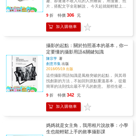
趣、卻遲遲不敢入坑的人所繪製， 用漫畫、照
式設定&hellip;&hellip; & ◆追鳥路線‧建立個人
西。 現在，對焦你的觀景窗， 在一方世界裡盡
片，搭配文字全彩解說， 今天起就能輕鬆上手
圖鑑‧舉辦攝影展 介紹最佳拍攝野鳥地點，實拍
情揮灑，練習說出好故事吧！ 本書特色 ◎19堂
數位單眼相機！ 露營踏青、國內外旅遊、踩點
練習， 打造自己的野鳥圖鑑與攝影展 & ◆實用
306
9
折
特價
元
自我訓練，涵蓋構圖、光線、色彩、人物姿勢
吃美食， 若有一台相機在手該有多好！ 本書從
附錄 收錄台灣重要野鳥棲地、台灣鳥類名錄、
等多方攝影技巧，系統解析難以掌握的攝影美
經常困擾初學者的「相機選購」開始介紹， 帶
各地鳥會聯絡資訊
加入購物車
感，歸納可依循的練習法則。 ◎全書分三大主
領你打開多采多姿的攝影世界大門。 相機術語
軸：場景、姿勢與實踐。以攝影師之念，找出
好難背？買了相機也只會用AUTO模式？ 沒關
被拍者的意義場景，捕捉表情與人物關係，將
係！「只要記住三件事！」 不管是初學者、機
照片提升至藝術層次。 ◎每堂練習皆附有範例
器白癡、還是零拍照品味的人， 都能隨心所欲
攝影的起點：關於拍照基本的基本，你一
照片及說明，書末提醒實際操作會碰到的技
拍出美照、和失敗照片說bye bye！ 三大要訣
定要懂的攝影用語&關鍵知識
術、地點、光線、拍攝、藝術與創意、姿勢與
&times;拍攝小技巧&times;迷你攝影知識 將以
陳宗亨
著
表情等六大問題，並提供解方。 讀者熱評 ‧我
上排列組合就能夠晉升攝影大師！ 一PO上網就
創意市集
出版
跟我丈夫認為這世上沒有一個藝術家能真正不
讓朋友直呼很可以、超專業！ 【要訣一】數位
2018/05/19 出版
藏私地分享自己的理論和方法&hellip;&hellip;但
單眼的醍醐味：模糊的背景=景深！ 【要訣
這些攝影用語知識是風格突破的起點， 與其尋
這本書做到了，這本書涵蓋的關鍵技巧，好到
二】氣氛製造大師：明暗中見真章=亮度！
找創新的方法，不如回到原點重溫基本， 從最
我甚至不想推薦，希望把它當成最棒的祕密占
【要訣三】宛如幫照片加上濾鏡：調整色調=白
簡單的法則找出最不平凡的創意。 那些生硬的
為己有。若你只購買一本創意攝影的書，就是
平衡！ 光是這三點，攝影世界就能無限大！ 從
攝影詞彙總讓人吞不下去，不過，這些其實是
這本了！ ‧如果你希望自己的5D Mark III有閃燈
今天起，帶著相機度過每一天！ 本書特色 ●&&
342
9
折
特價
元
你突破自己的基本配備，本書將其重新歸納再
補光，或是覺得 Instagram 的濾鏡就是好照片
&用淺白的漫畫圖文，深入淺出介紹攝影用語
解釋，提供有心學習攝影的讀者，以基礎攝影
的一切，那麼你不適合這本書。但若你想成為
想要讓背景糊掉、營造景深就是調相機的「F
加入購物車
用語知識作為根本，往上學習必備的拍照技巧
真正優秀的攝影師，就購買它並確實練習書中
值」，數字越小背景就越糊；想要幫照片加上
與觀念，並在最後章節追加能提升攝影涵養相
每個技巧。 ‧我不是個天生的攝影師，雖然我喜
濾鏡，則是調整「白平衡」，不論是想要暖
關的不同學門論述，將這幾個區塊組合起來，
歡攝影，但每個鏡頭都讓我琢磨許久，買了許
色、冷色系皆可隨心所欲調整。書中也附有相
便是《攝影的起點》的重要金字塔架構。學習
媽媽就是女主角，我用相片說故事：小學
多書試圖拍出藝術之作都未能如願。直到我找
機操作畫面，一步一步照著做，不再為了找按
任何事物，基礎的打底都是非常重要的。掌握
到這本書，終於有了一種：「啊哈！就是這
生也能輕鬆上手的敘事攝影課
鍵位置而手忙腳亂！ ●&& &打造不同情境，方
基本後，再去了解自己的拍攝需求，並針對自