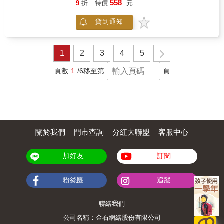
快速入門。進階玩家也可透過不同的攝影任務
558
9
折
特價
元
格的人來說，他是一位英雄，同時也是一位活
訓練，了解拍出精彩照片的秘訣，並進一步啟
著的傳奇。Jay的作品遍及世界各地，每一次當
發對照片意義的探索與思考。 & 17種專題攝影
貨到通知
他站上台，他的教學風格和演說總是獲得起立
任務，拍出你的驚艷之作 藉由17種專題攝影任
喝彩和好評。 現在，Jay把他這一輩子在鏡頭
務，讓你也能從容面對不同的攝影題材。不管
後面用驚人的洞察力和學習時刻的作品集結成
你想拍攝逆光、繁忙的街道、日落的「魔幻時
本書，傳達街頭攝影中最重要的三個元素：
1
2
3
4
5
刻」、觸動人心的野生動物或肖像攝影，皆有
光、姿態和色彩。本書每頁均利用一些新的事
來自〈你的觀點〉社群挑選出來的精彩照片作
物來挑戰你，讓你重新思考你原本對攝影的概
頁數
1
/6
移至第
頁
為實例，每張照片旁並簡單地呈現攝影時必須
念。這不是一本關於光圈或感光度的書，而是
注意的關鍵事項，搭配22位國家地理攝影專家
一本啟發觀察，讓你學習如何從平凡事物中找
分享的上百個攝影觀念解構與技巧，讓你一步
到非凡的書籍。沒有人能像Jay這樣透過文字或
步地拍出屬於你的驚豔之作。 & 本書特色 & ●
視覺上來傳達這一切。 本書是這個時代真正的
美國亞馬遜網路書店讀者4.5顆星好評推薦 ●17
攝影天才之一的開創性作品，它可以是一把重
個不同攝影主題的教學課程、22位國家地理攝
新定義你自己的鑰匙，透過你的鏡頭，開啟你
影專家的解構、分享上百個攝影觀念與技巧 ●
關於我們
門市查詢
分紅大聯盟
客服中心
對這個世界另一層的理解、欣賞和創造力。如
超過200張精選自國家地理〈你的觀點〉社群的
果你已經準備好打破阻礙你拍出夢寐以求類型
照片與鏡頭背後的故事
的相片的屏障，而你也準備好學習真正攝影的
加好友
訂閱
精隨，本書將是一切的關鍵！
粉絲團
追蹤
聯絡我們
公司名稱：金石網絡股份有限公司