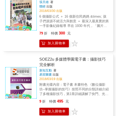
個」的感覺。
便讀者依照個人需求找到解答 不論是看到移動
張天雄
著
己做出合適的選擇，不斷地練習再練習，於攝
的車陣想拍出都市動作感；或是想隨手拍下街
聯經
出版
影風格上尋求擊破點等，這些都是你通往攝影
上華美的燈飾夜景，弄出點點光斑；抑或是IG
2018/03/30 出版
這條路上會遇見的日常練功風景。
最常見的打卡必備美食照，書中都有介紹相應
6 個攝影公式 ＋ 16 個新住民媽媽 &times; 孩
的拍攝技巧。 ●&& &拍攝技巧皆附有「實際拍
子們源源不絕活力與創意 ＝ 最深入最真實的第
攝照片」 利用Before、After強調出使用技巧
一手影像紀錄報導 早在 1930 年代，「圖片故
前、後的差異性。以及示範白平衡的不同色
事」就被用來做為紀錄的呈現工具，演變到今
300
79
折
特價
元
調、F值的大小，看看不同設定的照片拍出來有
天成為私人紀實攝影和拍攝紀錄片的基礎。 這
哪裡不一樣。
樣的公式可以訓練學童說故事的能力、圖像組
加入購物車
織能力，以及手做、邏輯推演的能力
&hellip;&hellip;。 以「家庭相簿」為概念，透
過十六位新住民二代雙手來紀錄家庭文化，將
是最好的私人紀實呈現。不但可從特殊觀點表
SOEZ2u 多媒體學園電子書：攝影技巧
現家庭生活、也可達到去標籤化的視覺傳播功
完全解析
能，可謂一舉數得。 本書特色 1.不追求器材，
新知互動
著
以手機拍照套用攝影公式，就能學會用圖像說
易習圖書
出版
故事，一般人輕鬆可學，連小學生也可以上
2018/03/19 出版
手。是極實用的攝影書。 2.透過偏鄉孩童的眼
附書光碟內容：電子書 本書特色 《數位攝影
睛，敘述新住民母親及偏鄉家庭的故事，有許
坊--掌握攝影的技巧》按照不同的分類詳細介紹
多感人＋童趣的地方，相信也能引起共鳴。 3.
了多種攝影技巧，第1章詳細講解了快門、光
可以訓練從學童到成年人視覺故事的詮釋與能
圈、景深、內置閃光燈、白平衡、測光、感光
力，進而到動態的紀錄片、電影拍攝與腳本分
495
9
折
特價
元
度、曝光補償、直方圖等重要理論知識，讓讀
鏡等能力的培養。
者能夠從基礎學起，迅速跨進攝影的大門。第2
加入購物車
章包括人像通用技巧、室內人像、兒童攝影、