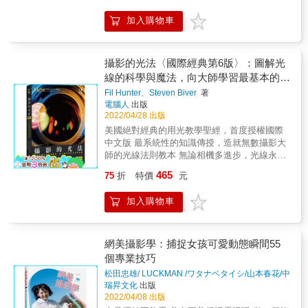
圖時，就意味著要對畫面中的元素進行苛刻的
養，將其重點精華融合，為手機拍攝整理出八
取捨，以「少即是多」的理念對景物做減法，
加入購物車
個必修單元，且附有實例照片輔佐說明，將手
使主體從背景中跳脫出來，並對有限的內容進
機拍照會遇到的各種問題和迷思一一詳細解
行精巧的構圖，使畫面呈現簡單之意境。 【接
答；而其中的許多知識運用，除了不需設限手
著，主題課】 ▎水光瀲灩──發揮第二空間的視
機廠牌，還可延伸至相機的拍攝概念。從基礎
攝影的光法〈國際經典第6版〉：圖解光
覺魅力 水沒有固定的形態，且表面反光，其形
入門、概念、技巧到獨家拍攝懶人包，絕對超
線的科學與魔法，向大師學習最基本的極
態和色彩較容易受環境的影響。在很多時候，
級實用！ & 「食物」永遠是最貼近我們生活的
水的這一敏感、多變的特性能夠為攝影帶來更
致
Fil Hunter、Steven Biver
著
一個重要元素，也永遠是最受到群眾矚目的討
豐富的表達可能性。 ▎古色古香──悠久的歷史
電腦人
出版
論話題之一。 & 你，喜歡用手機拍下當前令人
文化，傳統的審美形態 在我們的拍攝意識中，
2022/04/28 出版
垂涎的食物照嗎？不論是剛入門的手機拍照新
在我們尋找拍攝對象、經營畫面內容、營造畫
美國絕對經典的用光教學聖經，首度授權國際
手、想讓照片提升質感的攝影愛好者、需要快
面意境之時，會有意或無意地嘗試去尋求富有
中文版 最系統性的知識傳授，造就無數攝影大
速拍出好看食物照的相關工作者，一張好看或
傳統美感和意蘊的畫面效果。 ▎清涼假日──慵
師的光線法則教本 無論相機多進步，光線永遠
極具創意的食物佳作，不僅能讓你的飲食記錄
懶午後，來場「水之狂歡」 身體與水的碰撞所
是攝影基本的基本 將一件基本的小事發揮到極
更加完美留存，也能讓你在社群平台上的大眾
465
75
折
特價
元
帶來的情緒變化具有強烈而直接的感染力，而
致，就是無比的專業 & ●&& 跟隨攝影大師理解
關注度提升；甚至，還有可能獲得意料之外的
在這種碰撞中所產生的豐富精彩的畫面更成為
光線存在的合理性，解開攝影用光的難題，打
商業契機。 & 現在，就拿起手機，翻開這本
加入購物車
夏日之下攝影師重要的拍攝題材。 本書特色 本
造商業攝影的基石。 & ●&& 詳細地步驟解說。
書，跟著米米老師從美學培養、光線、構圖、
書內容包括技巧課和主題課兩個學習單元，每
為你拆解困難的被攝體&mdash;&mdash;學習
角度、造型設計、道具運用，以及用照片說故
一課都配有生動的案例圖片，以及圖片的拍攝
光線方向、場景觀察、拍攝對象細節，如各種
事的情境營造等，一起探索並感受拍照的無窮
講解、點評分析等鮮活內容。技巧課能幫助讀
性質的表面、金屬體、玻璃製品、液體、後製
網美攝影學：捕捉女孩可愛動態瞬間55
樂趣吧。 & 本書特色 & ★強調食物知識與手機
者準確、迅速地進行攝影學習，主題課則透過
處理、人像攝影等用光控制實作，為你打好基
個專業技巧
拍照重要關聯性的第一本書。 ★獨家觀點剖析
讀者熟悉的生活主題來增加學習的實踐性，加
礎。 & 想要擁有一個專屬的商業攝影棚，卻毫
被疏忽的手機拍照技巧。 ★搶救攝影小白！手
松田忠雄/ LUCKMAN /ワタナベタイシ/山本春花/中
深讀者對攝影技術的理解和運用，達到舉一反
無頭緒？本書為你解說攝影棚必備設備清單，
把手教會你何時按下快門鍵。 ★最節省、超實
西祐介
著
瑞昇文化
出版
三的學習效果。 &
讓你規劃攝影工作室能更得心應手！ Amazon
用的食物美照拍攝養成術。 ★實際案例說明，
2022/04/08 出版
五星長銷經典書籍。攝影是用光的藝術，即便