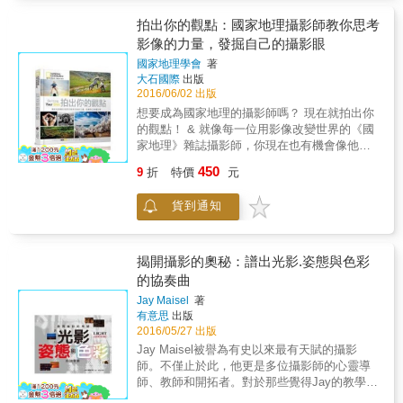
讓你在按下快門之後，能夠將眼前風情完整保
留。同時作者結合旅遊領隊的專業，一一爬梳
拍出你的觀點：國家地理攝影師教你思考
油紙傘、打鐵鋪等人文風情，為照片多了一股
影像的力量，發掘自己的攝影眼
耐人探尋的韻味。除此之外，本書展現他慧心
國家地理學會
著
獨具的攝影眼，一張張匠心獨運的照片，讓讀
大石國際
出版
者體會到只要細心觀察周遭事物，將自我想法
2016/06/02 出版
納入照片之中，一轉角、一抬首，都是一片獨
想要成為國家地理的攝影師嗎？ 現在就拍出你
特風景。
的觀點！ & 就像每一位用影像改變世界的《國
家地理》雜誌攝影師，你現在也有機會像他們
一樣， 藉由不同的專題拍攝任務，一步步地拍
450
9
折
特價
元
出出色、具有意義的畫面。 &&& 國家地理〈你
的觀點〉攝影社群精華收錄 〈你的觀點〉為
貨到通知
《國家地理》雜誌自2006年創辦的攝影社群網
站，每個月舉辦不同攝影任務徵件，主題由一
名客座編輯挑選，吸引來自全球196個國家的攝
影好手踴躍參與投稿。本書便是由國家地理學
揭開攝影的奧秘：譜出光影.姿態與色彩
會編撰，收錄超過200張精選自〈你的觀點〉攝
的協奏曲
影社群的精彩照片、鏡頭背後的故事、與客座
Jay Maisel
著
編輯評點此張照片引人入勝的地方。讓想學習
有意思
出版
攝影的你，也能拍出令人驚豔的作品。 & 從挑
2016/05/27 出版
選器材到攝影任務挑戰，初學者到進階玩家皆
Jay Maisel被譽為有史以來最有天賦的攝影
適用的攝影指南 本書由攝影機解構開始，介紹
師。不僅止於此，他更是多位攝影師的心靈導
所有你想要知道的硬體知識，包括器材的挑
師、教師和開拓者。對於那些覺得Jay的教學改
選，光圈、快門、閃光燈的使用，幫助初學者
變了他們的眼界，並幫助他們建立自己攝影風