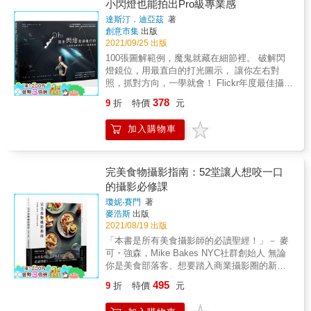
小閃燈也能拍出Pro級專業感
拍攝動作的基礎知識｜ 想要拍出可愛的動態照
款球鞋等各式各樣的「寶貝」拍得漂漂亮亮地
片，必須要了解的基本知識，為你解析動作的
達斯汀．迪亞茲
著
來跟大家分享的時候，結果無論是用手機還是
原形： 步行（奔跑）、轉動（旋轉）、蹲下、
創意市集
出版
特地去弄了台還算專業的相機來拍，怎麼跟心
跳躍， 以及攝影師的動態或靜態拍攝方式， 和
2021/09/25 出版
中所想像的美照相去甚遠，甚至把產品給拍得
不可不學的ISO感光度與對焦， 透過不同模式
100張圖解範例，魔鬼就藏在細節裡。 破解閃
扭曲變形與暗沉不已&hellip;&hellip; 本書由活
切換拍攝方法， 就能逐漸掌握節奏。 ｜讓模特
燈鏡位，用最直白的打光圖示， 讓你左右對
躍於世界各地的商品攝影名家「南雲曉彥」親
兒的動作看起來可愛｜ 就算是模特也有不知道
照，抓對方向，一學就會！ Flickr年度最佳攝影
自拍攝與撰稿，以「圖解」的形式，把各種曾
該做什麼動作的時候， 怎麼擺姿勢，才是攝影
師&mdash;&mdash;Mashable Web Awards 簡
經讓許多人打退堂鼓，不得其門而入的商品攝
378
9
折
特價
元
師想要的？ 如何引導模特做出更自然的動作？
單幽默一看就懂！ 讓你用最快的方式學會打閃
影需要注意的各種佈光、控光、相機與鏡頭的
受限於場地和服裝嗎？ 乍看像失誤的動作反而
燈 其實閃燈沒有你像中的難！ 《Oh！原來閃
選用、景深的控制等各式抽象的概念，全都用
加入購物車
更可愛喔！ 也可以不那麼縝密規劃， 順其自然
燈是這樣打的》原本只是攝影師達斯汀．迪亞
最簡單易懂的「圖例」、「實拍照」與「重點
就好。 打造獨樹一格的清爽系可愛女孩！ ｜以
茲在flickr上的一項攝影計劃，但他無私地將自
提示」來一一示範，讓每一位讀者都可以迅速
攝影技巧強調出動作｜ 利用拍攝的角度、聚焦
己所學所知的一切開誠佈公地分享，在網路上
吸收與學習名家的攝影know-how，飛快提昇自
方式和景深等你所知道的構圖技巧， 去駕馭模
吸引了數以萬計的追隨者。他利用書本排版的
完美食物攝影指南：52堂讓人想咬一口
己的攝影功力。 此外，其中一個商攝案例，更
特的動作， 發揮1+1大於2的效果。 也有在陰
特性，讓左邊是成品照片，右邊則是圖解範
的攝影必修課
是直接用「手機」iPhone XS來全程拍攝，讓大
暗處的閃光燈使用技巧教學， 讓畫面更加有故
例，透過這裡面的五十張攝影作品與佈光設定
家信服與理解只要融會貫通書中所傳授的商品
瓊妮‧賽門
著
事性。 ｜讓動作看來可愛的靈感集｜ 從攝影技
的資訊，你將可學到閃燈攝影的基礎與進階知
攝影職人know-how，那怕手中只有一支智慧型
麥浩斯
出版
巧再回歸到模特身上， 如何和模特互動？ 如果
識，包括最基本的單燈攝影，到使用五支閃燈
手機，一樣可以拍出清晰美麗又專業的照片。
2021/08/19 出版
沒哏，要怎麼製造效果？ ★攝影師愛用機材介
搭配各種色片、燈夾、反光傘、柔光罩和蜂巢
【激盪出更多創意發想，以期在不斷變化的時
「本書是所有美食攝影師的必讀聖經！」－ 麥
紹 每位攝影師都有不同的攝影風格， 如何選擇
所變化出來的照片，一應俱全。 此外，他還告
代保持競爭力】 作者對於商品攝影，有著不同
可・強森，Mike Bakes NYC社群創始人 無論
適合自己的機材也是一門學問， 將幾位攝影老
訴你如何從最基本開始，一步步找到屬於自己
於以往的觀點與態度。在這次的書籍企劃當
你是美食部落客、想要踏入商業攝影圈的新
師的愛用的設備排開， 連同型號及簡單說明，
的閃燈組合，並清楚說明「反平方定律」這個
中，除了希望透過16個精心規劃的商品攝影實
手， 還是喜歡拍攝美食上傳到社群上分享， 無
讓你一目了然。 &
非常重要，卻經常被誤解的攝影原理。拿起這
495
9
折
特價
元
拍範例，來解說每一次拍攝所想要表現的構思
論使用手機還是單眼相機，都能輕鬆拍出可口
本書，你要做的是左右對照，抓對方向直接套
與拍攝過程以外，更是期許能夠給予讀者日後
誘人的食物美照！ 【專文作序推薦】 沈倩如｜
用，搭上自己的創意加以變化，照片自會說明