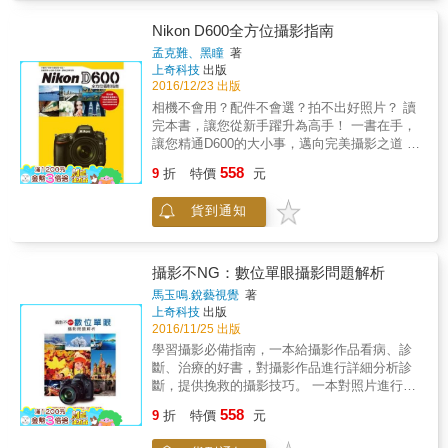
來， 與親朋好友分享，接受大家的讚美，享受
影的最終目的。又以日常生活的捕捉，沉思攝
有待加強再次瀏覽與思考該主題書中提到的注
攝影的樂趣與成就感！
影師的角度詮釋，充滿文青般的述說，引人發
意事項。 只要依循上述的作法， 不用等到看完
Nikon D600全方位攝影指南
想背後的思緒跳動。
整本書， 也可以逐步地提昇自己的功力與作品
孟克難、黑瞳
著
水準喔！！
上奇科技
出版
2016/12/23 出版
相機不會用？配件不會選？拍不出好照片？ 讀
完本書，讓您從新手躍升為高手！ 一書在手，
讓您精通D600的大小事，邁向完美攝影之道 穿
插新手演練+拍攝要點+秘訣，拍攝實例+示意
558
9
折
特價
元
圖+對比圖，講解更清晰易懂 本書從D600的新
增功能、外觀設計、功能表設置、相機操作、
貨到通知
鏡頭搭配以及常用配件等方面進行了全面系統
地講解。同時，理論與實踐並重，詳細講解了
D600的各個功能及其操作，通過詳實的功能
表、操作圖例講解每一步操作，搭配實拍上陣
攝影不NG：數位單眼攝影問題解析
的各類型攝影範例，使讀者能夠完全掌握相機
馬玉鳴.銳藝視覺
著
的操作，並在合理時機利用好相機功能。 全書
上奇科技
出版
共分為12章，分為攝影入門篇、功能與操作
2016/11/25 出版
篇、配件選購與使用技巧篇、實拍技巧篇。 全
學習攝影必備指南，一本給攝影作品看病、診
書華圖美文，且搭配有高水準的攝影佳作，不
斷、治療的好書，對攝影作品進行詳細分析診
僅能夠深入瞭解D600相機，掌握D600的拍攝技
斷，提供挽救的攝影技巧。 一本對照片進行分
巧，還能夠從中學到攝影知識，領略到攝影的
析、診斷、挽救、優質化的攝影學習必備指
558
樂趣。
9
折
特價
元
南！ 分析一幅幅&ldquo;不完美的作品
&rdquo;，可以使我們發現各種失敗的原因，避