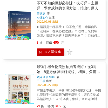
特的銀鹽化學反應，無法立即回看的不確定性
不可不知的攝影必修課：技巧課＋主題
利時魯汶大學哲學系教授，著名現象學家）
與驚喜，讓許多數位時代的攝影人，願意回頭
課，學會成熟的表現方法，拍出打動人心
「即使攝相機試圖抓住主體，但它給人的印像
擁抱這項慢技藝／記憶。 & 來自英國的百萬
是不可動搖的，彷彿它可以逃脫或已經逃脫了
的瞬間藝術
高振杰
著
Youtuber王啟文（Kai Wong），將他對「類
快門的控制。所以可以說，這一切的樞紐，同
崧燁文化
出版
比」（analog）的熱情都分享在這本書裡，列
樣是一扇無形的玻璃窗，既能揭開主體，又能
2022/07/08 出版
出一百個底片攝影訣竅，希望幫助想要使用底
在揭開之前保護主體。這就是一切開始和一切
►攝影是一種享受◄ ◎不會拍照，總騙自己
片攝影的朋友，或是讓你對底片從一時好奇變
將結束的邊界線，這就是照相機的眼睛的可見
「沒關係，在我心裡收藏」？ ◎拍出來的每一
成深深著迷。 & 「哈囉！我是Kai Wong，就是
不可見的雙重性及其對主體的超越-攝相的邊
張照片都慘不忍睹？別再怪器材了！ ◎如何才
那個喜歡相機、更愛攝影，來自英倫的
界：抓住一個真實對象的力量，同時又不可能
能快速、有效地掌握攝影相關的必備知識？ 透
Youtuber。對底片感到好奇嗎？不知道該怎麼
495
9
折
特價
元
把它作為一個真實的對象。」
過實例的主題講解，藉此吸收和加深所學技巧
用底片相機嗎？我用20年的底片攝影經驗，在
&mdash;&mdash;石漢華（Hans-Rainer
★本書是攝影愛好者從入門到精通的自學用書
這本《老派攝影》中歸納出一些實用小祕訣與
Sepp，捷克布拉格查理大學哲學系教授） 「全
加入購物車
★ &bull;培養拍攝者的審美，揭露攝影的祕密
大家分享。想要用底片拍出絕讚啵兒棒得照
書以現象學為體的辯証思考攝影，恰恰填補華
&bull; 【首先，技巧課】 ▎觀察──找回曾經富
片，這本書就是為。你。而。寫！」 & 「這並
人攝影界長期需要的哲思建構基礎。」
有獨特性的觀看方式 一幅好的作品不可能僅僅
不是一本典型的攝影技術指導手冊，而是幫助
&mdash;&mdash;阮慶岳（小說家、建築師、
是因為攝影師使用了出色的技巧或者是昂貴的
最強手機食物美照拍攝養成術：從0開
你瞭解如何使用你的相機，接著帶你思考如何
評論家） &
攝影器材，更關鍵的是，攝影師賦予了作品獨
始，8堂必修課學好光線、構圖、角度、
發揮創意拍下美好照片。學習攝影不應該拘謹
特的視角形象和特質，那來自於高超的觀察本
又死腦筋，而是說走就走，說拍就拍，好好地
造型、道具搭配，你也能輕鬆成為攝影高
歐陽米米 Mimi
著
領。 ▎慢門──捕捉驚鴻一瞥，留下永恆瞬間
享受攝影的過程。」&mdash;王啟文 &
日日學
出版
手，拍出專屬自己的作品風格！
慢門可以說是具有一種魔術師的潛質，它可以
2022/06/22 出版
讓流水變成「綢緞」，可以將浮雲變成「流
掌握基本要訣，學會8堂必修關鍵技巧課；手機
雲」；可以讓車燈繪製線條，可以讓人群隱
也能隨手拍出吸睛的網美級照片，讓你立刻成
遁；它可以改變畫面中景物的形態和屬性，可
為攝影達人！ & 這本書，集結了米米老師對各
以讓它們虛化乃至消失。 ▎極簡主義──攝影名
種類型飲食的深度了解，食材組合及特色上的
言「保持簡單」 當我們在畫面中尋求簡單之構
315
79
折
特價
元
專業知識，加上作者長久對於美學的涉獵與培