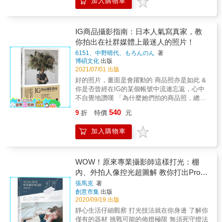
加入購物車
更多創作的靈感，以便在器材、潮流可說是日
美國專業食物攝影師 林志潭｜Arko Studio&攝
一切。
新月異的今日，可以常保自己對於影像創作的
影師 【專業完美推薦 】 Charles｜不只是個攝
敏銳度與觀察力。 也許有人會認為商品攝影是
影大叔& IG@factoryxii Coya (滿分人妻)｜食物
一門枯燥乏味且與自己無關的學問。但其實在
攝影師& IG@coyalunch 干智安｜平面攝影師
IG商品攝影指南：日本人氣寫真家，教
每支手機都可以拍出比擬專業相機照片的現代
鄧博仁｜臺科大學設計系兼任助理教授 警長｜
你拍出在社群媒體上最迷人的照片！
（透過多顆鏡頭協作、HDR即時合成明暗曝
食物攝影師（依筆畫順序排列） 拍出令人驚艷
6151、中野晴代、もろんのん
著
光、虛擬淺景深、人像臉部亮度優化等先進技
的專業美食照，成為一位食物攝影大師！ 《完
博碩文化
出版
術的幫助），每個人或多或少都已經在拍攝美
美食物攝影指南》是多產攝影師瓊妮・賽門的
2021/07/01 出版
食、文創小物、咖啡飲品、蛋糕甜點、霜淇淋
精心教學之作，一本在手，讓美食攝影變得超
好的照片，畫面是會躍動的 商品照亦是如此 &
等「生活日常」當中，接觸與從事著「商攝」
簡單！無論你是具有潛力美食的部落客，想要
你是否曾經在IG的某個帳號中流連忘返，心中
的行為了。 透過本書，您將可以深度了解讓人
踏入商業攝影圈一展長才，或是喜歡拍攝美食
不自覺地讚嘆 「為什麼她們拍的商品照，總是
眼睛為之一亮的商攝美照，背後的場景配置、
在IG分享。跟著本書精心安排的52堂課練習拍
可以這麼時髦又好看呢？」 & 一般來說在IG上
燈光設定、創意巧思，並且在各式的步驟分解
攝，一本書就讓你擁有專業食物攝影師，應知
540
9
折
特價
元
以販賣商品為目的的商品照，會讓人覺得目的
圖例中，得知職業攝影師不願意輕易公開的商
且必學會的觀念與技法，拍出可口誘人、自帶
性很強，容易被忽略，直接滑過。因此為了讓
業機密。 只要學會這些職人等級的拍攝手法與
香氣的食物美照，不再困難！ 【這本書可以幫
加入購物車
商品照片被看見，必須要讓照片看起來不像是
技巧以後，日後當我們看到每一件商品的當
助你】 ・52個單元，只要一週一練習，一年就
為了宣傳而拍攝的樣子；需要經過設計，以自
下，勢必會有不一樣的想法與觀察，可以把腦
能邁向專業的美食攝影師！ ・不用複雜的器
然且具有生活感的方式呈現，才能增加他人瀏
海中各式天馬行空的想法、創意，真正地付諸
材，在家也能找到拍攝特寫的最佳光源！ ・零
覽的次數。 & 本書邀請三位活躍在Instagram上
WOW！原來專業攝影師這樣打光：棚
實現，哪怕只是用一支智慧型手機，也可以拍
失手！構圖和搭景的色彩理論與視覺重量原理
的日本人氣寫真家，將各自工作、接案所累積
出職業級的絕美照片！ 各界名人 誠摯推薦 火
內、外拍人像控光超圖解 教你打出Pro級
・不藏私攝影師必備小物，拍出和廣告照片般
下來的拍攝心得集結在這本著作，向大家分享
野攝影、陳漢榮 Herman Chen、琴佳諾、黑
的漢堡！ ・用手機拍也可以！搭配本書的專業
燈法(暢銷紀念版)
張馬克
著
如何拍出熱門且有質感的商品照片！ & 書中透
麵、餐桌上的攝影師
指導，讓你在社群PO的美食照片一定讚數飆
創意市集
出版
過三人的作品，可以看到各自擅長的拍攝主體
升！ 【國外推薦】 「本書是所有美食攝影師的
2020/09/19 出版
物和照片風格，且因為長期專注在商品攝影
必讀聖經！」 － 麥可・強森，Mike Bakes
靜心生活仔細觀察 打光技法就在你身邊 了解你
上，自然而然累積出對於構築照片所應該有的
NYC社群創始人／Even Better Brownies作者。
僅有的器材 挑戰可能的佈燈極限 無須死守燈法