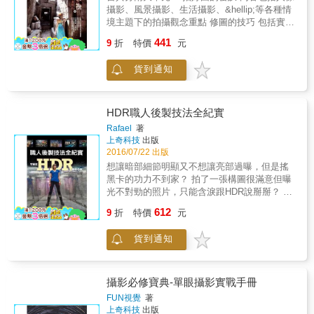
攝影、風景攝影、生活攝影、&hellip;等各種情
境主題下的拍攝觀念重點 修圖的技巧 包括實用
功能及工具介紹以及輕鬆步驟即可修好圖的技
441
9
折
特價
元
巧，使您不但拍好圖更能妙手回春，讓照片精
彩度更上一層！ 全書不但有最實用易懂的知識
貨到通知
重點，且有大量精采照片，讓您在學習閱讀過
程中，不但讀好書，也看好圖，恍若一場精采
的視覺饗宴，更加迅速地往攝影達人之路邁
進！
HDR職人後製技法全紀實
Rafael
著
上奇科技
出版
2016/07/22 出版
想讓暗部細節明顯又不想讓亮部過曝，但是搖
黑卡的功力不到家？ 拍了一張構圖很滿意但曝
光不對勁的照片，只能含淚跟HDR說掰掰？ 快
快手下留情！誰說HDR一定要一堆照片才行？
612
9
折
特價
元
如果你也想跟門外漢的HDR世界說掰掰，這本
書就是你最棒的敲門磚！ 恭喜你！你正拿著一
貨到通知
本規模宛若一個大型HDR研討會的書！ 本書十
個專案，作為範例的來源檔案使用的相機從傻
瓜相機到3700萬畫質的高階相機都有。專案設
計的主旨在於讓讀者\瞭解每個場景的細微差異
攝影必修寶典-單眼攝影實戰手冊
（光線、主角、環境等等），都需要用到不同
FUN視覺
著
的後製才能達成書中成品的風貌。你學到的不
上奇科技
出版