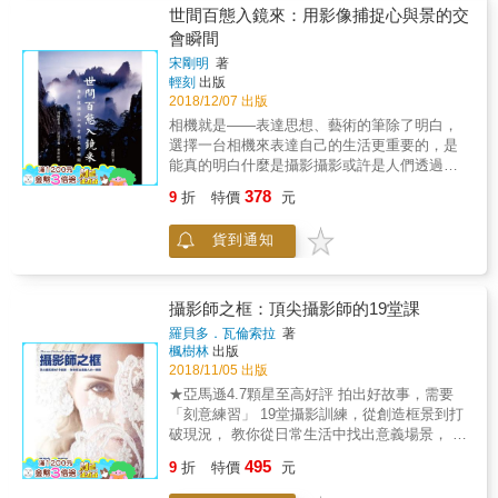
由知名攝影名家／暢銷作家「上田晃司」親自
門，不同廠牌的相機間多重曝光的異同⋯⋯相
世間百態入鏡來：用影像捕捉心與景的交
操刀所有的拍攝與內容撰稿，以「全圖解」的
信讀者閱讀本書，很快就能學會多重曝光技
會瞬間
形式，把各種曾經讓許多人打退堂鼓，不得其
法，創作出與眾不同的新作。
門而入的「光圈」、「快門」、「感光度」、
宋剛明
著
輕刻
出版
「構圖」、「對焦」、「景深」、「光影」、
2018/12/07 出版
「色溫」等各式抽象的概念，全都用最簡單易
懂的「圖例」、「實拍照」與「重點提示」，
相機就是——表達思想、藝術的筆除了明白，
讓每一位讀者都可以迅速吸收與學習名家的攝
選擇一台相機來表達自己的生活更重要的，是
影know-how，飛快提昇自己的攝影功力。 各界
能真的明白什麼是攝影攝影或許是人們透過影
名人 誠摯推薦 十面埋伏、阿默 Mookio、陳漢
像來表達難以抒發的情懷，又或者依附攝影，
378
9
折
特價
元
榮 Herman Chen、黑麵
記錄生活的一切體驗與領悟，如同寄生於攝影
般，和影像共存。本書深入認識攝影與影像的
貨到通知
發展，從數位相機的影響談起，回顧攝影的起
源，涵蓋攝影題材、攝影心理、攝影倫理及攝
影的最終目的。全書共分為二十四篇，每篇獨
立成章，又相互關聯，以日常故事為入手點，
攝影師之框：頂尖攝影師的19堂課
通俗易讀，而引出的觀點又讓人撫卷沈思。全
羅貝多．瓦倫索拉
著
書語言風趣、睿智，醍醐灌頂，充滿了哲人般
楓樹林
出版
的思維。非常適合攝影人作為枕邊書閱讀。
2018/11/05 出版
★亞馬遜4.7顆星至高好評 拍出好故事，需要
「刻意練習」 19堂攝影訓練，從創造框景到打
破現況， 教你從日常生活中找出意義場景， 俯
拾皆是動人意境。 「身為攝影師，我們的工作
495
9
折
特價
元
就是要看到多數人沒有看見的東西。」 一個會
說故事的攝影師， 是善用構圖技巧，從日常生