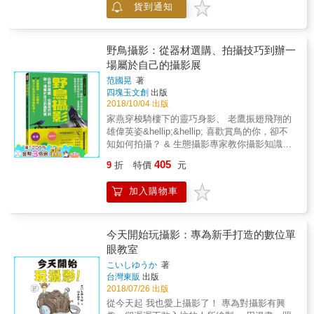
貨到通知
活中捕捉感動人心的經典照。 本書不著墨太多
攝影術語， 而是以作者長年淬鍊的攝影概念，
編排出一套有系統的練習方法， 透過刻意練
習，你將學到如何將平凡無奇的物品轉化成美
野鳥攝影：從器材選購、拍攝技巧到辦一
麗的攝影元素， 你將學到如何隨機應變，利用
場屬於自己的攝影展
周遭環境與光線條件就地取材， 在你眼中普通
范國晃
著
的辦公大樓，看起來會是幾何、圖樣、對稱和
四塊玉文創
出版
映象， 一道普通的陰影，會是讓人物更立體的
2018/10/04 出版
線條，創造出神祕氛圍。 本書內容涵蓋三大部
家燕穿梭騎樓下的靈巧身影、 老鷹振翅飛翔的
分：場景、姿勢與實踐， 並附有表格，此乃貫
雄偉英姿&hellip;&hellip; 喜歡賞鳥的你，卻不
穿所有內容的主軸。 【場景】，教你識別地點
知如何拍攝？ & 生態攝影專家教你攝影知識、
中的幾何圖形和線條， 選擇值得停留的框景和
拍鳥訣竅， 構圖、對焦、按快門！ 運用入門級
映像，找到最平衡或獨特的構圖。 【姿勢】，
405
9
折
特價
元
類單眼、單眼相機， 拍出各種野鳥的動態美！
則是以五個關鍵技巧，分享創造姿勢的原則性
& 本書從生態攝影觀念的倡導，到相機入門、
概念， 適用於所有人物和寫實照，你可依自己
加入購物車
進階攝影技巧的剖析，並實地觀察與拍攝野
想創造出的感覺去調整。 【實踐】，將書中所
鳥，以及教授如何將自己的作品歸納分類，製
學全連結至一起， 用光線方向、化繁為簡、角
作成 & 圖鑑、開設個人展覽，盡情享受野鳥攝
度之美以及鏡頭視角這四點， 掌握可控因素，
影的樂趣！ & 一手掌握拍鳥技巧，你也可成為
今天開始玩攝影：專為新手打造的數位單
讓你在任何情況下， 都不受設備、地點、人物
野鳥攝影達人： ◆不可不知的攝影知識與操作
眼教室
及時間限制，拍出具一定品質的照片。 攝影這
解析類單眼、單眼相機功能與原理、 鏡頭的透
門學問就像一匹未經馴服的野馬， 如果你沒有
こいしゆうか
著
視與特性、基礎構圖、進階拍攝技巧
一套學習系統，沒有耐心和毅力來理解它， 它
台灣東販
出版
&hellip;&hellip; & ◆攝影達人不藏私，教你鳥
就會從你身邊跑走，只留下一團塵土。 但一旦
2018/07/26 出版
類攝影秘訣！ 如何捕捉飛行中、覓食與停棲中
馴服了它，就能獲得難以想像的收穫， 訓練出
從今天起 我也愛上攝影了！ 專為對攝影有興
的野鳥、 仰拍逆光與順光的調整、最佳操作模
與眾不同的攝影眼，看到其他人視而不見的東