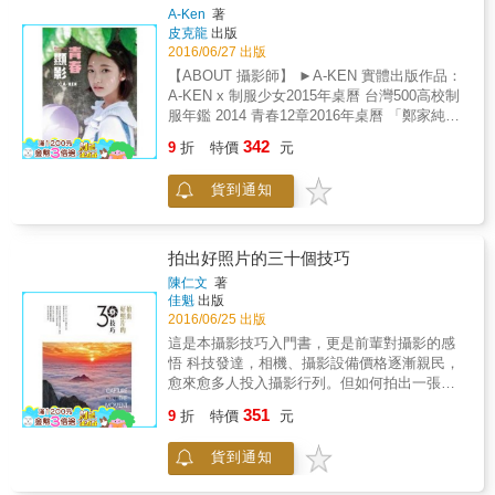
影哲學與美學（觀者的凝視）。 當你真的進入
A-Ken
著
瀕死之際，美人魚才會現身救你，因此你最終
皮克龍
出版
看見了。
2016/06/27 出版
【ABOUT 攝影師】 ►A-KEN 實體出版作品：
A-KEN x 制服少女2015年桌曆 台灣500高校制
服年鑑 2014 青春12章2016年桌曆 「鄭家純x
制服 」2016年 制服掛曆+桌曆 & 我是少女迷戀
342
9
折
特價
元
員 每個人不知不覺精神上都在膜拜少女 姐姐對
年齡不再壹字頭感到驚慌 媽媽抱怨都是為了忙
貨到通知
家事和管小孩 說話都不可愛了 男孩和男人們想
念女朋友和老婆們 當年那纖細的四肢和沒有皺
紋的臉龐 另如我這資深宅男兼單身漢 對於辦公
室裡那難相處的女主管和女同事 只要側轉過頭
拍出好照片的三十個技巧
想想 當年也都是可愛的少女 不知不覺竟然就消
陳仁文
著
氣不計較了 少女們為了我們這些糟透了的雄性
佳魁
出版
動物 做了好大的犧牲 而不得不變得複雜之前
2016/06/25 出版
實在該替她們把人生中最美顯影留下來
這是本攝影技巧入門書，更是前輩對攝影的感
悟 科技發達，相機、攝影設備價格逐漸親民，
愈來愈多人投入攝影行列。但如何拍出一張動
人驚嘆的作品，一直是許多入門者的首要課
351
9
折
特價
元
題。 作者依據多年的拍攝經驗，總結出三十個
關鍵祕訣，從素材的挑選、構圖的安排、光
貨到通知
線、色彩、時機，一步步地引領初學者踏入攝
影殿堂，細心指出每個步驟需要注意的地方，