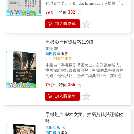
化現實世界。」&mdash;&mdash;張燦輝 「從
A：使用「隔層」技法 透過玻璃或其他材質拍
現象學的觀點來看，攝相的看基本上就是一種
照，增添一種自然的藝術層次，讓畫面多了一
332
79
折
特價
元
現象學看世界的活動。 每張相片所呈現的是經
層意義。 Q：如何找出「新的拍攝主題」？
過現象學還原，或攝相還原後的世界， 即是萬
A：使用「鏡射」技法 走過一棟玻璃帷幕大樓
加入購物車
千世界在攝相機轉化的現象&mdash;&mdash;
或任何反射影像的表面，你可以貼近它的外
相。」&mdash;&mdash;張燦輝 本書為香港哲
緣，看看街景的鏡射潛力。 ●進階技法 Q：如
學學者張燦輝的攝影哲學理論+作品集。所謂
何拍出「成功的模糊照片」？ A：使用「模
「攝相」，是因為張教授一直覺得「攝影」一
手機影片運鏡技巧119招
糊」技法 模糊不見得是失誤，但主體必須醒
詞，未能表達英語「Photography」源於「光」
目，才能從模糊的影像及色彩紋路中跳出來。
龍飛
著
（photo）和「書寫，描繪或繪畫」（graphe）
Q：如何拍出「超現實的視野」？ A：使用「倒
南門書局
出版
的意涵，即是「運用光線來繪畫」之意。所謂
影」技法 倒影讓人迷惑，也可能帶來驚喜，能
2024/03/27 出版
「攝相」，是指相機捕捉光線再呈現一切事物
將完全不同的視野回饋給攝影者。 Q：如何創
本書由「手機攝影構圖大全」公眾號創始人、
的特質。「相」一詞源自佛學，代表世界的一
造自己的「攝影簽名」？ A：試試「陰影」技
中國攝影家協會會員龍飛，根據30萬學員喜歡
切表象。 張教授是一位現象學家，在大學教授
法 最傑出的攝影師總會拍攝自己的影子，幾乎
的短片創作技巧，提煉了經典119招，其中包括
哲學的基本理論是「現象學」。他說，現象學
就像是簽名。 &
100組運鏡實拍法、9個拍攝前的腳本創作技
355
教會他如何攝影，並認為攝相（攝影）是將立
79
折
特價
元
巧、10種剪映後製剪輯方法、幫助您快速成為
體空間和時間轉移到平面上，成為一個記錄，
腳本設計＋影片拍攝＋後製剪輯高手﹗ 本書最
同時它是一種被動的呈現（並非如繪畫那樣可
加入購物車
核心的100組運鏡實拍法，具體包含﹕9種推鏡
以「無中生有」）。我們透過眼睛和相機在既
頭、11種拉鏡頭、10種移鏡頭、12種搖攝運
定的框架下觀看事物，所以拍攝的「相」是改
鏡、11種跟隨運鏡、10種跟搖運鏡、11種環繞
造或轉化的現實世界，也是被重構的現象。 張
運鏡、9種升降運鏡、9種特殊運鏡、8種組合運
手機短片 腳本文案、拍攝剪輯與經營攻
燦輝本人熱愛攝影，曾舉辦多次攝影展及出版
鏡，作者親身實拍總結經驗後，在書中將具體
略
多本攝影集。本書結合現象學哲學理論，思考
案例做成畫面演示的方法，一一進行解密。 本
攝影藝術，再加上張氏本人的作品，乃是獨樹
伏龍影像
著
書不僅適合零基礎入門運鏡拍攝的讀者，以及
南門書局
出版
一幟的華人攝影哲學作品。 為文切磋 魯道夫・