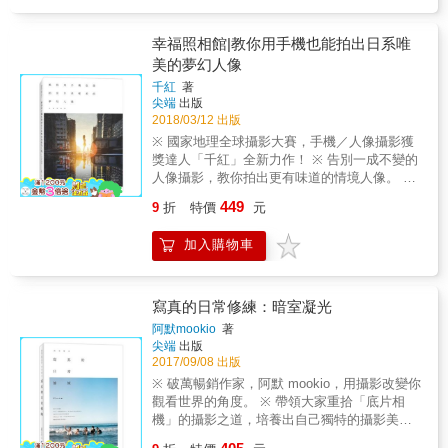
旅遊人像、街頭人像、人像面部特寫、夜景人
像、聚會人像、會議人像和集體人像，在各個
獨自的領域裏進行了精心的技巧講解，還包括
幸福照相館|教你用手機也能拍出日系唯
一些專家提示，讀者可以根據自己的需要和興
美的夢幻人像
趣來選擇學習。第3章介紹了風光攝影的技巧，
千紅
著
讓我們在外出旅遊的時候能拍到精美的自然風
尖端
出版
光。第4章對夜景攝影的拍攝進行了講解，使讀
2018/03/12 出版
者在夜間也能進行很好的創作。第5章為生態攝
※ 國家地理全球攝影大賽，手機／人像攝影獲
影，神奇的動植物都將出現在我們的照片中。
獎達人「千紅」全新力作！ ※ 告別一成不變的
第6章和第7章分別為運動和美食攝影，通過學
人像攝影，教你拍出更有味道的情境人像。 ※
習和實踐，會給我們的生活帶來無限樂趣。
完整剖析所有與人像創作有關的元素，提供全
449
9
折
特價
元
面的觀念與技巧。 ※ 從企劃、拍攝、後製，一
步步帶領讀者了解拍出高質感人像作品的訣
加入購物車
竅。 【Book Highlights】 ｜「手機」攝影方面
｜ 提供您10個關鍵拍攝技巧最實用的精選
App。 ｜「人像」創作方面 ｜ 從「構思」、
「規劃」、「溝通」、「拍攝」、「後製」到
寫真的日常修練：暗室凝光
「發表」，提供您完整的實戰課程與重要的
阿默mookio
著
「心法」、「技法」分析。 ｜「日系」風格方
尖端
出版
面 ｜ 提供速成的拍攝建議與要領提點，並且深
2017/09/08 出版
度探究日本攝影三大風潮的起源與演進。 ｜
※ 破萬暢銷作家，阿默 mookio，用攝影改變你
「動漫」風格方面 ｜ 直接揭露運鏡與取景的訣
觀看世界的角度。 ※ 帶領大家重拾「底片相
竅，並佐予後製調色的要領，讓您不費吹灰之
機」的攝影之道，培養出自己獨特的攝影美
力也能拍出最符合時下（IG打卡）風潮的情境
學。 ※ 用最貼近生活的方式，讓大家沈浸在拍
人像美照。 ｜「底片文青」風方面 ｜ 特別邀