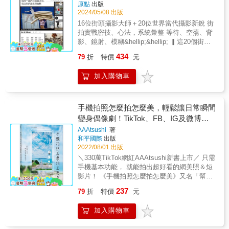
原點
出版
2024/05/08 出版
16位街頭攝影大師＋20位世界當代攝影新銳 街
拍實戰密技、心法，系統彙整 等待、空蕩、背
影、鏡射、模糊&hellip;&hellip; ▎這20個街拍
計畫，布列松、卡帕、森山大道也在練 ▎ 熱鬧
434
79
折
特價
元
│安靜│抽象│靜止│主體 5大主題，20個拍攝行
動， 揭開決定性瞬間的祕密，破解好照片的法
加入購物車
則 讓你的作品在社群網站中脫穎而出！ ●這些
技法超實用，玩攝影值得一練的基本功，拍出
了精采的攝影史 ●如何等、如何跟，想問卻問
不到的街拍困惑，終於找到解答 ●倫敦TATE
手機拍照怎麼拍怎麼美，輕鬆讓日常瞬間
MODERN工作坊教師，職人級解析大師作品經
變身偶像劇！TikTok、FB、IG及微博都
典攝影集 ●20位全球當代頂尖新銳示範，掌握
好用，日本330萬人氣內
AAAtsushi
著
當下的街拍風格與新脈動 ▎掌握基本心法，讓
和平國際
出版
你的作品在社群網站中脫穎而出！ 攝影一定要
2022/08/01 出版
拍人嗎？如何營造空蕩的美感？鏡射、倒影，
＼330萬TikTok網紅AAAtsushi新書上市／ 只需
如何靈活應用，比拍到真人更耐人尋味？如何
手機基本功能， 就能拍出超好看的網美照＆短
等，才能等到好照片？如何跟對人，竟能跟出
影片！ 《手機拍照怎麼拍怎麼美》又名「幫女
決定性瞬間？跟蹤五分鐘以上，不僅不實際，
友（老婆）拍照求生指南」！ 單身狗的話就是
拍不到好照片，還會嚇到人？大師都是抓什麼
237
79
折
特價
元
「脫單加分指南」！ 不希罕脫單的，它一樣能
時間點下手？人多好拍，還是人散才拍？藍天
讓你拍出美照〜（可別浪費你花了X萬元買的手
也有一種姿態嗎？是否值得拍攝？布列松的作
加入購物車
機啊） ★「把人家的腿拍長一點」，遇到這種
品主題，其實是幾何構圖？這些看似非技巧的
要求該怎麼辦？ 趴地未必就能達標，手機轉個
攝影點，其實才是拍出好照片的主因？！「熱