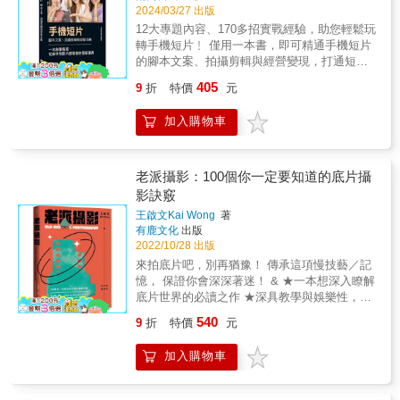
熱愛拍攝短片的部落客、個人自媒體使用者、
2024/03/27 出版
貝耐特（比利時魯汶大學哲學系教授，著名現
專業拍攝風景和人像等內容的攝影愛好者、各
象學家） 古亦飛（ 布拉格及維也納大學哲學博
12大專題內容、170多招實戰經驗，助您輕鬆玩
行各業的短片經營者，同時也可以作為學校短
士） 石漢華（捷克布拉格查理大學哲學系教
轉手機短片﹗ 僅用一本書，即可精通手機短片
片、影視拍攝專業的教材。 本書特色 本書不僅
授） 本書特色 本書為現象學與攝影理論書，文
的腳本文案、拍攝剪輯與經營變現，打通短片
適合零基礎入門運鏡拍攝的讀者，以及熱愛拍
字與圖像之比例各半，既是攝影作品，也充滿
創業3大關卡﹗ 全書透過「理論＋實例」的形
攝短片的部落客、個人自媒體使用者、專業拍
405
9
折
特價
元
哲思。 名人推薦 專序推薦 文潔華（浸會大學
式，分別介紹了短片拍攝設備和運鏡技巧、腳
攝風景和人像等內容的攝影愛好者、各行各業
榮休教授） 龔卓軍（臺南藝術大學藝術創作理
本策劃、標題文案、封面製作、前期拍攝、構
的短片經營者，同時也可以作為學校短片、影
加入購物車
論研究所副教授） 深思推薦 阮慶岳（小說家、
圖打光、後製剪輯、特效製作、帳號經營、內
視拍攝專業的教材。 &
建築師、評論家） 劉清平（攝影家） 戴遠雄
容經營、引流吸粉、商業變現等內容，使初學
（國立中山大學哲學研究所專任助理教授） 廖
者能輕鬆掌握。本書選用了大量案例，敍述清
偉棠（詩人、攝影師） 「面臨著巨大的存在抉
晰，內容實用，並在書中穿插了製作技巧，幫
老派攝影：100個你一定要知道的底片攝
擇，在本與存在、拋擲與流亡之間的攝相凝視
助讀者在實際操作中加深理解和掌握短片的腳
影訣竅
與思維，即將決定流亡之前的現象學家／攝相
本文案、拍攝剪輯與經營變現等知識，做到學
王啟文Kai Wong
著
師張燦輝，在巨變籠罩下，他的攝相踟躕。」
以致用、舉一反三。 本書不僅適合零基礎入門
有鹿文化
出版
&mdash;&mdash;龔卓軍（臺南藝術大學藝術
手機短片的讀者，同時也可以作為相關院校的
2022/10/28 出版
創作理論研究所副教授，專長法國當代哲學、
短片、新媒體等專業的培訓教材。 本書特色 本
來拍底片吧，別再猶豫！ 傳承這項慢技藝／記
現象學、美學） 「存在主義者說沒有不安便沒
書不僅適合零基礎入門運鏡拍攝的讀者，以及
憶， 保證你會深深著迷！ & ★一本想深入瞭解
有獨特的心魂，也沒有詩；更沒有相片；勇敢
熱愛拍攝短片的部落客、個人自媒體使用者、
底片世界的必讀之作 ★深具教學與娛樂性，輕
和美麗的思想便無從產生。」
專業拍攝風景和人像等內容的攝影愛好者、各
鬆學習如何拍出好底片照！ ★想知道有什麼底
&mdash;&mdash;文潔華（香港浸會大學榮休
行各業的短片經營者，同時也可以作為學校短
540
9
折
特價
元
片相機以及底片選擇，看就對了！ & 在數位時
教授） 「在觀看的物體和觀看的外源觀眾附
片、影視拍攝專業的教材。 &
代當道，所有人都在競逐更精細的畫質、更高
近，攝相師的存在變得像幽靈一樣稀薄透明。
加入購物車
的畫素時，發明至今已超過百年的底片，看似
攝相師和觀眾並沒有捕捉到攝相師在這些自拍
已被人遺忘，實際上正經歷一段類文藝復興時
照中的目光，反而留下了一種轉瞬即逝的光
期的時代。從光線接觸到感光乳劑的剎那，獨
芒。」&mdash;&mdash;魯道夫・貝耐特（比