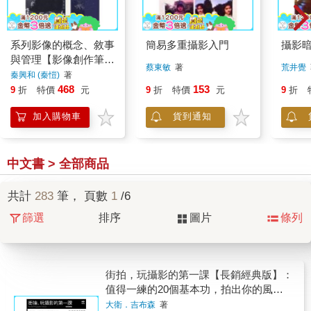
系列影像的概念、敘事
簡易多重攝影入門
攝影
與管理【影像創作筆記
蔡東敏
著
荒井覺
（一）】
秦興和 (秦愷)
著
468
153
9
折
特價
元
9
折
特價
元
9
折
加入購物車
貨到通知
中文書 > 全部商品
共計
283
筆， 頁數
1
/6
篩選
排序
圖片
條列
街拍，玩攝影的第一課【長銷經典版】：
值得一練的20個基本功，拍出你的風格
與幽默
大衛．吉布森
著