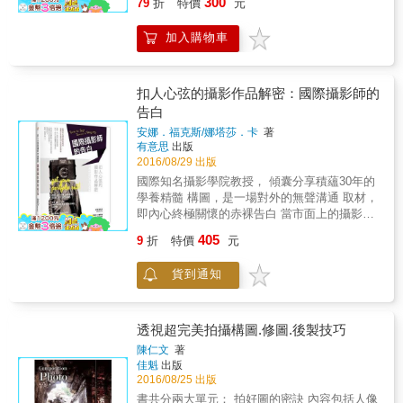
300
風災、土石流的摧殘下，被迫離開傾頹的新好
79
折
特價
元
笑顏？ & 分別從自然風景、晨昏夜景、人文地
茶，暫居隘寮營區臨時安置中心，並於今落腳
景、人像攝影、動物攝影、動靜態攝影等主題
於禮納里永久屋。王有邦以二十多年的生命歲
加入購物車
的典型情境著手，配合精簡說明、觀摩照片並
月，追隨著好茶部落變遷的足跡，其影像與文
了解拍攝參數，即使初學者也能清楚理解。 &
字見證都收錄於《Sabau! 好茶》一書，全書從
你可以翻開任一頁、任一章節，都能立刻掌握
「好茶足跡」單元出發，介紹部落族人從舊好
當下情境拍攝技巧；閱讀全書則可建立對攝影
扣人心弦的攝影作品解密：國際攝影師的
茶遷村新好茶，輾轉駐居禮納里一路走來的足
技巧的通盤了解，花最少時間就能輕鬆變成攝
告白
跡。再於「生命頌歌」單元深度刻畫三位魯凱
影高手。 & 光圈、快門、ISO、測光等基礎理
老者的生命榮光，復交織以「魯凱容顏」單元
安娜．福克斯/娜塔莎．卡
著
論則置於每章之末，方便讀者了解拍攝技巧
有意思
出版
中多位族人日常生活的點滴描繪，如此投射出
後，再回頭比對基礎原理，同步累積攝影知
2016/08/29 出版
魯凱文化與生活的縮影。壓軸的「永世之交」
識。 & 不管你是第一次拿起相機、想精進攝影
單元則是魯凱結拜儀式的特寫，以此詠讚好茶
國際知名攝影學院教授， 傾囊分享積蘊30年的
功力，或希望用鏡頭留下各式美好回憶
族人間彼此關懷、相互扶持的堅定情誼。書中
學養精髓 構圖，是一場對外的無聲溝通 取材，
&hellip;&hellip;書中傳授的每一招，都是能讓你
一幀幀滿溢人文溫度的照片，默默搬演著好茶
即內心終極關懷的赤裸告白 當市面上的攝影書
現學現用的好招！
族人的日常點滴；一則則宛如原住民木刻般質
一窩蜂追求速成的技巧 本書帶您回到初衷思
405
9
折
特價
元
樸的文字紀錄，娓娓吟遊著好茶部落的史詩
考：為何而拍？如何「拍而不同」？ 本書特色
&hellip;&hellip;
從計劃到執行： 不只適用拍攝單一作品，更養
貨到通知
成策展的整合能力 超過168張攝影作品實錄：
草稿、被捨棄的遺珠、成品，完整目睹大師風
采 每章均附實例與練習： 是專業人士教學與自
學的最佳教材
透視超完美拍攝構圖.修圖.後製技巧
陳仁文
著
佳魁
出版
2016/08/25 出版
書共分兩大單元： 拍好圖的密訣 內容包括人像