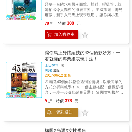
去談論複雜的技術名詞、更不去探究Lightroom
生活拍攝出來，不用說太多的話語，你與相機
只要一台防水相機＋面鏡、蛙鞋、呼吸管，就
與Photoshop或其他編修軟體之間的細微差異，
之間是無聲的默契，指尖是觸發直覺和靈感的
能拍出令人豔羨的海底世界， 出國旅遊，海島
直接以「圖例」來比較和示範，從實際範例下
關鍵。 【或許，對於任何攝影的觀念與看法，
度假，新手入門馬上現學現用， 讓你與小丑魚
手，讓讀者清楚了解各個「選項」所具有的
都是對日常生活的累積與思考。】 照片擁有誠
一同放閃，與海龜一起臉書打卡！ 書腰附贈
「功效」以及Before／After的偌大差別，進而
308
79
折
特價
元
實的魔力，能客觀地表達出「你看見了什
V.DIVE 8折折價券 色彩繽紛的熱帶魚、羞怯可
將所學的直接套用在每一幅辛苦拍攝的作品上
麼」、「你感受了什麼」、「你喜愛了什
愛的小丑魚、充滿好奇心的海龜、形形色色的
面，讓它們搖身一變，成為吸睛又亮眼的傑
加入購物車
麼」。 拍照是最誠實的情感表達方式之一，如
珊瑚、寧靜飛翔的魟魚、震撼人心的鯨鯊、追
作。 【徹底激發與解放RAW所蘊藏的驚人潛
果想知道你的生活是甚麼模樣？那就去拍照
逐嬉鬧的海豚&hellip;&hellip; 潛水教練＋水攝
力！】 隨著數位相機的誕生，革命性的影像格
吧！ 用相機框住令你留戀的風景， 於是我們
達人Vanessa，帶你親眼目睹，近身體驗！ 近
式也隨之誕生， 它就是完整記錄下所有拍攝參
&hellip; 【將「拍照」變成了動詞。】 拍照是
年來各種平價的防水手機、防水相機推陳出
讓你馬上身懷絕技的43個攝影妙方：一
數設定的「RAW」檔案。 顧名思義，RAW就
件輕鬆的事，帶給我們探索世界的好奇心，從
新，任何人都能輕鬆入手，不論是去海島旅遊
看就懂的專業級表現手法！
是包含了一切於相機當中能夠調校的參數資
追尋光線開始，記錄身邊的人、發生的事和路
或出國度假，海邊戲水、浮潛或深潛，都可以
訊， 可以透過編修軟體，依照自己喜歡的風味
上田晃司
著
過的風景。透過拍照，去捕捉微妙的變化，只
留下美麗而珍貴的回憶。 《與海龜一起游泳玩
再一次「重新拍攝（顯像）」相片。 然而，由
尖端
出版
要能把身邊常見的事物，拍出不尋常的感覺，
自拍，第一次水中攝影就上手》作者Vanessa
於各家廠商所制定的RAW格式卻不是每個軟體
2017/06/12 出版
就是攝影的樂趣。 順著光線看過去，尋找焦點
在世界各地的海島國家工擔任潛水教練，長期
都能夠支援， 例如Canon是「CR2」，Nikon是
※ 精選43個你我都會遇到的情境，以最間單的
落下之處，你所拍攝的物件是否有吸引人的觀
駐點馬爾地夫及沖繩，經常接觸並帶領各式水
「NEF」，Sony則是「ARW」等， 直到Adobe
方式分析與教學！ ※ 一個主題搭配一個攝影概
點，設法彰顯它的特點，是攝影的第一課。 現
上活動、潛水及浮潛。了解一般民眾初次接觸
推出了Lightroom這個專為相片編修而生的強大
念，一步一步讓您融會貫通！ ※ 剛買相機的入
在，請跟著我們，隨著阿默的文字與影像， 用
潛水的興奮，以及想把美景分享給友人的感
軟體。 （Lightroom能夠讀取各廠牌相機所拍攝
門者也能即刻上手與活用！ 有時候，明明看了
最直覺的方式，一起探索攝影的本質， 在日常
動。把自己多年的經驗整理成書，鼓勵身處海
378
9
折
特價
元
的RAW檔） 它的介面說穿了，就是直接搭載
很多器材、技巧教學書，但就是覺得好像與
生活中，用拍照來練習、來修練。
島的台灣讀者們認識美麗的海洋，親自接觸並
Adobe Camera Raw的Photoshop精簡版。 專
「現實」有那麼點偏離。這是因為許多法則、
用相機記錄下來。 本書特色 1. 第一本水中攝影
貨到通知
門為攝影人士所制定，可以迅速地完成相片編
原理，往往都需要根據當下的情境與狀況來進
書入門。 2. 包括浮潛入門、相機入門，就算從
修的作業流程。 （Lightroom的介面，融合了
行調整。而本書，便是由這樣的概念所衍生出
沒潛水過也可以一試上手。 3. 馬爾地夫、沖
Adobe Camera Raw與Photoshop兩者的優點）
來的一本「速成」攝影教學書。 由43種不同的
繩、帛琉、菲律賓、加拉巴哥等地取景，照片
只要搭配本書的教學，您將能夠自由自在地變
情境，直接提供切合真實情況的範例，並且非
構圖X光源X女性視角
美麗迷人。 4. 除了水中生物，還有人像、沉船