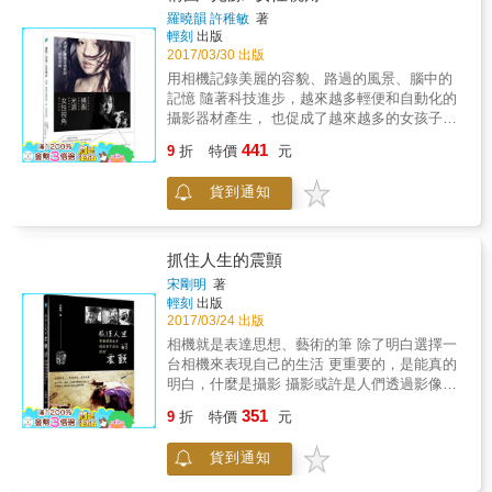
化作品的風貌， 讓原本質樸的相片，搖身一變
常「系統化」且簡短扼要地給予「狀況分析」
場景等，所有與水相關的拍攝指南。 5. 出國旅
羅曉韻 許稚敏
著
成為閃耀的鑽石！ 也許有人會問說，「我用
與「要領提點」。讓每一個正準備要出國旅行
輕刻
出版
遊、海島度假，一本書帶著走，讓你臉書打卡
JPG直接後製也不錯啊，為何非RAW不可？」
的人、剛拿到相機想要即刻測試、以及希望找
2017/03/30 出版
現學現。
關鍵就在於，JPG從拍攝完畢的那一瞬間，影
到拍攝靈感的人們，都可以吸收並加以運用在
用相機記錄美麗的容貌、路過的風景、腦中的
像品質就已經被「破壞了」！ 而且，每後製一
每一次的拍攝當中，讓作品一看就散發出「專
記憶 隨著科技進步，越來越多輕便和自動化的
次，JPG格式的影像畫質就會再「劣化」一
業」氣息與水準！ 【看了馬上就懂，從新手變
攝影器材產生， 也促成了越來越多的女孩子拿
次。 （JPG本身是種破壞性的壓縮格式，每存
高手】 一張好相片與還不錯的相片，有時只有
起相機，走入視覺藝術的世界。 這本書將作者
一次檔，就會再壓縮與劣化一次） 反觀RAW，
441
差在取景的巧思或稍微留意光影的改變。 本書
9
折
特價
元
的心得配上有趣的圖片展現給你。 如果你是女
無論您施加再多道工序的調整，影像品質都不
從「都市、街道」、「自然風景」、「人、動
生，從中將可以學到很多把自己拍漂亮的動
會有絲毫的劣化。 此外，更能夠藉由像是對
物、交通、小物」這3大類別，彙整43個攝影妙
貨到通知
作、化妝、造型的方法，因為拍攝出來的效果
比、飽和度、白平衡、清晰度等各種調整， 讓
方，直接用範例來分析，用一目了然的方式來
和平時肉眼看的有區別，怎樣做才可以把自己
作品的表現更上一層樓，綻放出比JPG直出更
解說拍攝的訣竅，並且提供不同的思維或注意
的優點在平面圖片中發揮得最好呢？這都是我
加耀眼的光彩！ （使用RAW等於能在電腦／手
事項小提點。 此外，更利用「數位相機的基礎
們會講到的。如果你是男生，看這本書也是很
抓住人生的震顫
機上再次「重新拍攝」相片） 想要學習「職業
知識」與「關於相機與器材的單純疑問」這兩
必要的，透過本書全面瞭解女生視覺從外表到
級」的作品表現手法嗎？ 本書將會是一個絕佳
宋剛明
著
個章節，來替各位解說關於相機、器材等常見
內心的想法，學習男攝影師沒有的思維角度。
的選擇， 讓您徹底了解Lightroom的用法，解放
輕刻
出版
的疑惑，讓大家更加了解關於攝影的大小事。
2017/03/24 出版
RAW的全部實力！ ｜本書用法｜ 按部就班
【多拍、多練習，就是邁向高手的不二法門】
地，逐章節研讀與同時操作Lightroom軟體。 漸
相機就是表達思想、藝術的筆 除了明白選擇一
現在就給自己一天一個練習，跟著本書的步
漸熟悉軟體以後，進一步了解「局部調整」工
台相機來表現自己的生活 更重要的，是能真的
調， 來策劃一場又一場精彩的攝影小旅行吧！
具的功能與活用法。 接下來，開始挑戰不同主
明白，什麼是攝影 攝影或許是人們透過影像來
｜本書用法｜ 從3大主題中，挑選自己感興趣
題與風格的影像編修， 讓自己的作品能夠徹底
表達難以抒發的情懷，又或者依附攝影，記錄
的主題。 接著，從中翻閱與找尋近期想要拍的
351
9
折
特價
元
蛻變、大放異彩。 此外，更能夠學習到黑白相
生活的一切體驗與領悟，如同寄生於攝影般，
項目。 閱讀與吸收該項目的訣竅，思考一下與
片、使用老鏡頭拍攝的編修技巧。 最後，更進
和影像共存。 本書深入認識攝影與影像的發
自己的拍攝方式有何不同。 出門拍照去！ 檢視
貨到通知
一步針對影像輸出，學習「色彩管理」， 讓辛
展，從數位相機的影響談起，回顧攝影的起
作品，是否有吻合書中介紹的要領。 作品有變
苦拍攝、編修以後的作品，能夠輸出與列印出
源，涵蓋攝影題材、攝影心理、攝影倫理及攝
得更好挑選下一個主題閱讀與挑戰。 作品似乎