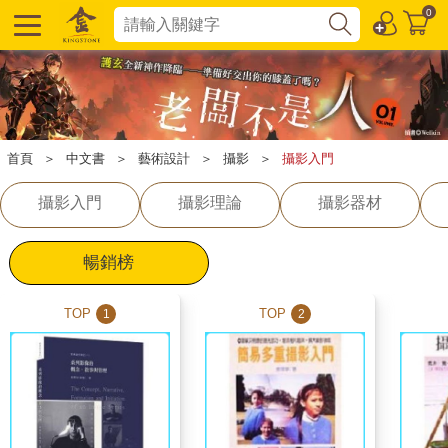
0
首頁
＞
中文書
＞
藝術設計
＞
攝影
＞
攝影入門
攝影入門
攝影理論
攝影器材
暢銷榜
TOP
TOP
1
2