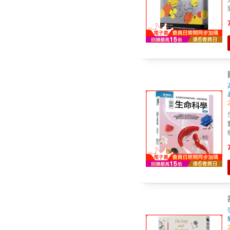
到來嗎？ 
（s
生物密碼
慮
建造
究。 生命科學不只是
&
切
（