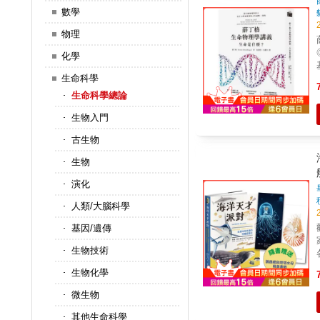
數學
物理
薛
化學
生命科學
生命科學總論
生物入門
古生物
生物
演化
人類/大腦科學
歡迎
基因/遺傳
生物技術
各
&
生物化學
朽。 & & & 「本
微生物
其他生命科學