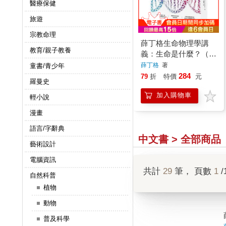
醫療保健
旅遊
宗教命理
薛丁格生命物理學講
教育/親子教養
義：生命是什麼？（薛
丁格一百三十五歲誕辰
薛丁格
著
童書/青少年
紀念版 ）
284
79
折
特價
元
羅曼史
加入購物車
輕小說
漫畫
語言/字辭典
中文書 > 全部商品
藝術設計
電腦資訊
共計
29
筆， 頁數
1
/
自然科普
植物
動物
普及科學