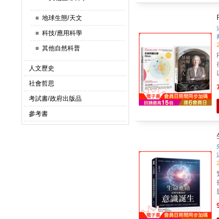
地球生態/天文
未
科技/應用科學
其他自然科普
識
人文歷史
社會哲思
考試書/政府出版品
參考書
宛
&
候。 【越界之徒鮭魚】