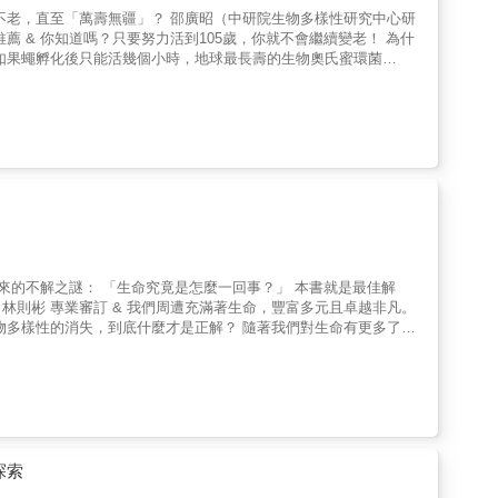
球革新。」 ──J．克雷．凡特J. Craig Venter／人類基
二十一世紀有識之士，而《未來的造物者》正是帶我們認識這一切的
》（Hacking Darwin）作者 「你也許還沒發現，
這些差異？古今中外，人類爭相尋找長生不老的解方，但究竟是什麼主宰了我
與客製化藥物改變一切。《未來的造物者》是本親切好讀，卻也相當
斯托加茨Steven Strogatz／紐約時報暢銷書《無限的力量》
亡的各種探索與研究發現。例如： 為什麼有些生物在
tock／奇異公司前副總裁、《勇往直前》（Imagine It
系統，並帶你看見這些機制真正的幕後推手：演化。壽命長度如何被
─人類生態系統是可以人為設計的，這將觸及我們未來生活的所有
物種的演化需求所主導？以基因技術修改壽命真的可行嗎？跟隨席佛頓的步伐進入書中，這些模糊未解的疑問都將獲得解答！ &
爭霸賽中種種複雜的因素。」 ──傑克．索堤亞蒂斯Jake
生物學，並講述它對我們生命造成的永久改變。」 ──雷娜．埃卡
，還是導
這本有趣的書中為我們探討的問題。」 ──伊恩．布雷默Ian
，並以犀利的文字與一針見血的剖析了科學之神祕及二十一世紀人道
uture）與《大失衡》（The Raging 2020s）作者 &
探索
& ▌如果你有以下情況，請立即購入本