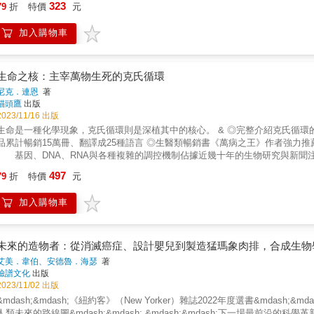
感官，其中包括感知電壓！但這感官到底有什麼用處？ 【一百歲只是童年！長壽冠軍是誰？】 & & & 兩百歲的鯨魚，若跟來自極寒之地的「小
323
得最有趣的就是，作者如何對一個當時幾乎無人可以接受的重大發現鍥而不捨，
「CRISPR-Cas9」的基因剪刀，能極其精準的改變動植物和微生物的DNA
79
折
特價
元
頭睡鯊」相比，簡直是小巫見大巫。小頭睡鯊兩百歲時，不過才剛要進入亞成魚
學大學講座教授／中央研究院院士 沈哲鯤欣見舊識湯瑪斯．切克以其獨特觀點
性(包括居禮夫人)。基因剪刀這項開創性的方法已經為癌症治療所用，未來並
至活過維京人稱霸海洋的年代。一百歲的時候只是童年。 & & & 然而， 動
《生命的催化劑RNA》這本由諾貝爾化學獎得主湯瑪斯．切克博士親筆撰寫的
天放學回家時，發現父親在她床上放了一本書名為《雙螺旋》的平裝書。她把
加入購物車
年的玻璃海綿。真正永載史冊的，是燈塔水母，因為燈塔水母根本不會死。
中扮演的關鍵角色，開啟一段探索生命起源與運作奧秘的知識旅程。──國立陽
下著雨的週六開始看這本書後，她知道，從某個角度來說，自己猜對了。隨著
劑RNA》不只是一本科學歷史讀物，更是一盞鼓舞科學後進的明燈，無論是研
納愈發入迷。後來就算她的高中輔導老師告訴她女孩子不會成為科學家，她依
開本書，看見RNA的靈活與創造力，以及一位成功的研究者如何在失敗與意外
及希望把發現轉為發明的熱情，一路驅使道納向前走，並邁入了《雙螺旋》作者
生命之核：主宰萬物生死的克氏循環
理教授 曾紀綱切克博士讓我們看見科學不只是冷硬知識的堆砌，而是科學家
的最重要生物學進程當中。她與合作者將自然界的一個奇特現象，改造成了一項
尼克．連恩
著
看見生命的微妙與壯麗。──中央研究院生物醫學研究所特聘研究員 譚婉玉國
CRISPR的這項工具，開啟了一個帶來醫藥奇蹟的美麗新世界，但同時也引發了
貓頭鷹
出版
故事，帶領我們進入RNA的世界。對形塑生命以及驅動科學與醫學未來的分子感
獎的夏彭蒂耶之間的友誼和競合關係、道納與其研究室夥伴的相互支持、道納與其
2023/11/16 出版
／CRISPR基因編輯技術共同發明者與創新基因體研究所創辦人 珍妮佛．道納（Je
考驗與科學家間的良性與惡性競爭逐漸浮上檯面，也造成了日後的專利大戰、
命是一種化學現象，克氏循環則是深植其中的核心。 & ◎完整介紹克氏循環的第一本書 ◎比爾蓋茲最喜歡的科學作家尼克‧連恩最新力作 ◎作
紀分子的背後，有著許多令人難以置信卻真實發生過的故事。切克運用創意的比
幸或不幸？協助發現了基因剪刀後，道納成了道德議題角力的主導人物之一，同
累計暢銷15萬冊、翻譯成25種語言 ◎生醫類暢銷書《萬病之王》作者強力推薦 ◎科學編輯驚呼：「如果在念書的時候遇到這本書就好了！」
得主／加州大學聖塔克魯斯分校分子、細胞與發育生物學特聘教授 卡羅．格萊德（Ca
貝爾化學獎。新冠疫情蔓延全球，於是CRISPR被迅速轉為應用來抵禦病毒、
基因、DNA、RNA與各種複雜的調控機制佔據近幾十年的生物研究與新聞
的核心，它有助於思考生命的起源，在預防與治療疾病上也益發有用。這本由世
摒棄成見，並肩合作，共享智慧財產權，一起為抗疫努力！珍妮佛．道納的故
明生命的一切驅力，從生命起源、多樣性的誕生到癌症與死亡，都離不開一個生化反應：克氏循環。 & 生化反應
趣的讀者必讀之作。——2001年諾貝爾生醫獎得主／《生命之鑰》（What Is Life?: Und
未來的最深奧自然驚奇。※好評推薦《破解基因碼的人》大部分的篇幅呈現了 C
497
79
折
特價
元
心，統合了能量流動與醣類、脂質、蛋白質的代謝，將沒有生命的化學物質轉
Nurse）湯瑪斯．切克這位全球頂尖分子生物學家為RNA譜出了一首愛之曲。在
向，從學術發表的期程、申請專利的競爭、第一個基因編輯人類胚胎的誕生、
開克氏循環與它帶來的能量轉換，但問世八十多年來，我們仍然未能掌握克氏循環的全貌。 & 比基因變異更為深層的演化動力
做不到之事。RNA以英雄之姿現身，讀者將深陷其魅力之中。——1989年諾
如同閱讀偵探小說般無法中斷。──臺大生命科學院副院長、生命科學系教授 丁
加入購物車
現場，細細講述克氏循環以及更原始的「反向克氏循環」──帶領讀者一步步理
（Harold Varmus）這是一本深入探RNA多重功能的著作，內容引人入勝
書作者 Walter Isaacson精彩的真實筆錄，完整描繪出雲霄飛車般的CRIS
進一步認為比起基因變異，克氏循環與生物能量系統的適應性才是推動生物演
與生物學意涵。切克教授巧妙結合眾多學者的專業領域，以說故事的方式，層層
Jennifer Doudna 的實驗室，回到CRISPR 這台瘋狂飛車的起點。我
的寂寞行星，轉變為今日活力四射的世界。 & 生命是一種化學現象。作者在本書中講述一個攸關生命的科學冒險故事，串連近一世紀以來生化
者鋪陳RNA研究的全貌。唯有切克教授能以如此獨特而動人的敘述方式，傳達出
士（Dr. Steven Lin）「今年的大獎與生命密碼的改寫有關。這些基因剪刀
研究的多元面貌，更揭示克氏循環串起第一隻光合作用細菌和你我身上各種各樣的特化細胞，
醫學系副教授 黃威龍湯瑪斯．切克帶領我們進入所謂的RNA時代。當其他人
未來的造物者：從消滅癌症、設計嬰兒到製造猛瑪象肉排，合成生物
對於科學程序的捕捉，極其出色，連機率在其中所扮演的角色，都沒有錯過。
次接觸尼克．連恩作品的那一刻起，他對「生命」這個大哉問及生命組成的種
質的奇妙RNA分子，這種分子同時也是生命起源的關鍵。本書生動描寫了RN
時候友善，有時候不太友善的競爭，以及共同的目標感，全都在他的敘述中躍
艾美．韋伯、安德魯．海瑟
著
喜歡的科學作家之一。 &mdash;&mdash;比爾‧蓋茲 & 這書一翻開就停不下來。從能量流到今日對癌症治療的最新觀念，作者帶我們走了一趟
等等。我很高興切克寫了這本書。——《紐約時報》王牌銷暢作家 華特．艾薩克森（W
蹈，自達爾文與孟德爾以降的所有科學程序，全都被編入舞步當中，而且絲毫不見舞終
臉譜文化
出版
化學奇幻旅程。連恩闡述洞見，讓我們一探科學家（包括連恩本人）如何重新思考能量與生命體。 &mdash;&mdas
人》（繁中版皆為商周出版）這本書精彩講述了引領關鍵RNA疫苗技術發展與
部非同凡響的作品，探究我們時代最具開創性的生物科技之一，也深入瞭解協
2023/11/02 出版
） & 這本迷人到不行的書讓我這個醉心天文的人把焦點重新放回腳下這顆星球、以及攸關生命的基本化學反應。這書既是科學冒險故
知識更為豐富，更有能力做出自己的健康決策。——默克藥廠退休總裁 肯尼斯．弗雷澤
元的必讀作品。」──《萬病之王》、《基因》作者、美國腫瘤科醫師、生物學家與作家辛
&mdash;&mdash;《紐約客》（New Yorker）雜誌2022年度選書&mdash;
事、也用一種前所未見的方式探索並理解地球生命，指引我們尋找生命以外的意義。 &mdash;&mdash;約翰‧格倫斯菲爾德（NASA前
獎的發現，讓我們對生命如何運作的理解全面改觀，也催生了能夠拯救生命的
他一貫明晰的散文風格，把一切都攤在大家眼前；整本書明快、令人信服，甚
人類未來的路線圖&mdash;&mdash; &mdash;&mdash;下一場最前沿的科學革新，我