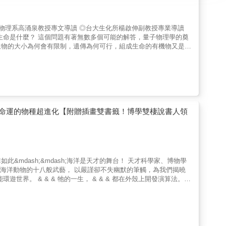
生物的大小為何會有限制，遺傳為何可行，組成生命的有機物又是如
以作為這一系列生命現象的良好解釋。這個新的角度也為未來發現
嘗試：用科學理解意識是什麼。本書最後是薛丁格於生命尾聲寫下
從現代的角度看薛丁格 薛丁格精準預
導出量子物理現像之於生物化學結構的重要性。這些結果深刻地影響
物理系高涌泉教授協助審定，並更新原書中的專業知識，以使讀者有
授皆特別撰寫專文導讀，充分闡述薛丁格的思想梗概，使讀者更能清
命運的物種超進化【附贈插畫雙書籤！博學雙棲說書人領
人，深入解析海洋動物的十八般武藝， 以嚴謹卻不失幽默的筆觸，為我們揭曉
、電視製片人、電影導演） 【本書特色】 ◆跟著暢銷
畫精美，沉浸於欣賞精彩絕倫的大海才藝秀。 ◆充滿熱情的敘述，
贈送！ & & & 煮沸海水的蝦子、 & &