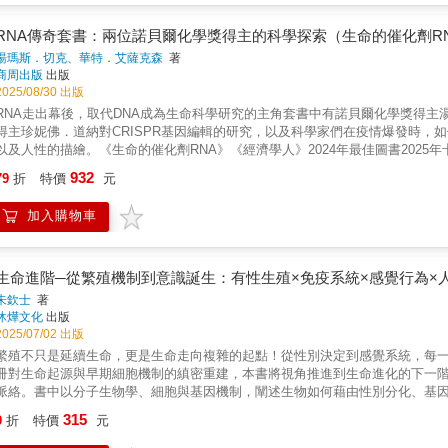
& 修復我們氣候的浮游生物、 & & & 抹香鯨的聲納、 & & & 鯊魚吻部的電磁感應
& & 蓄電的電鱝、 & & & 存活超過一萬年的海綿&hellip;&hellip; &
RNA傳奇套書：兩位諾貝爾化學獎得主的科學探索（生命的催化劑R
來的工程師、航海家、繪畫高手和醫生。 & & & 「科學就如同海洋，持續浮現嶄新的事物。就在自覺理解世界全貌的時刻，一片意想不到的
湯瑪斯．切克、華特．艾薩克森
著
鰭、一抹預料之外的倒影，卻突然顯現&mdash;這正是未知世界的魅力所在。」──後記 【驚艷推薦】 Spark 趙健舜（
商周出版
出版
「BlueTrend藍色脈動」網站創辦人） 林子皓（中央研究院生物多樣性研究
2025/08/30 出版
生物研究所教授） 曾文宣（《泛科學》《國語日報》專欄作家，高中生物科教師） & & & 「有些書，光是圖片就非常值得閱讀。而當她
RNA走出幕後，取代DNA成為生命科學研究的主角套書中有諾貝爾化學獎得
性（或文學性）的時候，就是絕對需要收藏、珍藏的重點書了。 法國的海洋研究者、雅克&middot;庫斯托(Jacques Cousteau)船長的裝備一直
得主珍妮佛．道納對CRISPR基因編輯的研究，以及科學家們在疫情爆發時，
都是我從小聽、看到大，覺得很羨慕的。這本書中將各種海洋與生物的知識化
以及人性的描繪。《生命的催化劑RNA》《經濟學人》2024年最佳圖書2025年卡內基獎章非虛構
起。 我們常看見台灣，從圍繞著台灣的海洋認識起，不是更有『深度』嗎？」──張東君 & 【魚兒天生會游泳？】 & & & 
in Nonfiction）初選入圍本書探索自DNA雙螺旋發現以來，最具顛覆性
932
言，有可能是伴隨一生的挑戰&mdash;&mdash;隨著體型成長，魚類必須
79
折
特價
元
諾貝爾化學獎得主親撰，以說故事般的筆調、生活化的比喻，帶你一探RNA的
魚卵孵化，其後持續成長不斷，巨大的鮪魚和翻車魨，剛出生時也只有米粒大
間，被視為「生命奧秘所在」的DNA主宰著科學界與大眾的想像，DNA儼然
必須設法在水分子之中，開闢出一條生路，水的黏稠程度就好比人類在蜂蜜中
加入購物車
老？」等問題的金鑰。然而，過去數十年間，一場革命已悄然上演。在一連串
刺，頭部巨大。翻車魚的幼體看起來就像是一顆小太陽，外圍兜著一圈三角形的光芒。 【魚寶寶的社群網路】 & & & 汪洋中的稚
傑出科學家揭示了一個令人驚異的事實：長久以來被視為DNA被動僕人的RN
返回千里之外的出生地？體型這麼小，如何確保不會隨波逐流？原來幼體配備
學家的研究成果，證明RNA才是真正理解地球生命的關鍵，其不僅可能主宰了
隨時調整游泳的方向，並配合洋流，逐漸靠近目的地。而且在海洋中，許多動
中，你將一覽RNA研究的菁華發展：從早期暗示RNA具有非凡力量的實驗，到
生命進階─從繁殖機制到意識誕生：有性生殖×免疫系統×感覺行為×
如龐大的網路，沿岸的棲息地也因此能彼此溝通交流。 【沙丁魚決戰鮪魚】 & & & 一群小魚在面對攻擊者時，很少直接反擊。魚群往往會在水
類生命的尖端生物科技。我們將發現，RNA不僅負責啟動生命的時鐘，也會藉
朱欽士
著
中排列出各種複雜的圖形來干擾敵人，混淆視聽，甚至將掠食者包圍在一個移
的關聯，並探索青春之泉「端粒酶」的黑暗面。此外，我們也得以一窺RNA主
沐燁文化
出版
群的力量來源，同時也是其弱點所在。大量個體聚集在一起，就像名副其實的
具CRISPR，在疫情中拯救數百萬人性命的mRNA疫苗，以及更多其他應用
2025/07/02 出版
藍」條紋，這種顏色會讓沙丁魚更加害怕，靠得更緊，掠食者就只需要衝向擠成一團的魚群就可以了。 【誰是潛水冠
重量級科學家所撰寫的《生命的催化劑RNA》，是一本了解當今與未來生物學
繁殖不只是延續生命，更是生命走向複雜的起點！從性別決定到感覺系統，每
在潛水前不會吸氣，而是盡可能將肺中的空氣排出？原來，如果想潛得非常深，把
書是生命科學領域近幾世紀來最重要的科普著作！──國立陽明交通大學終身講
冊對生命起源與早期細胞機制的縝密重建，本書將視角推進到生命進化的下一階
最深可達兩千多公尺，但鯨豚類的肺部其實非常小，因為功能並非儲存空氣，若
加州大學柏克萊分校化學系的同一間實驗室，同時攻讀博士學位，他那時即已
脈絡。書中以分子生物學、細胞與基因機制，闡述生物如何藉由性別分化、基
 & 但原來，抹香鯨也不是潛水冠軍。 【小蝦米養活大海】 & & & 磷蝦之於海洋，就如同小麥之於麵包店一樣重要。從巨大的鯨魚到小小的鯖
淺出，介紹RNA研究的過去歷史、目前狀況，以及將來生醫重要性的科普書中
系。▎從繁殖策略到演化創新無論是動物的性別決定、植物的世代交替，還是
魚，連同企鵝、海豚、信天翁等數不清的物種，都仰賴磷蝦生存。 & & & 
315
重大發現鍥而不捨，並建立了RNA在生物演化和基礎生物學上的嶄新角色。我
9
折
特價
元
新的軌跡。書中深入剖析減數分裂、有性生殖與配子形成的演化背景，並說明
 & & & 鹽可以分隔魚類，也可以分隔法國人。大家都知道法國人選擇奶油時，分為無鹽及有鹽兩派，各有擁護者。在魚類
的學生和老師們。──臺北醫學大學講座教授／中央研究院院士 沈哲鯤欣見舊識
應。▎病毒、免疫與生物攻防病毒雖非生命體，卻以驚人方式參與了生命的演
的世界中，也有同樣的區隔&mdash;&mdash;淡水魚在海中無法存活太久