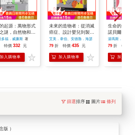
的起源：萬物形式
未來的造物者：從消滅
生命的催化劑
之謎，自然物和人
癌症、設計嬰兒到製造
諾貝爾化學獎
的設計美學×科學
猛瑪象肉排，合成生物
生命最深沉謎
斯多福．威廉斯
著
艾美．韋伯、安德魯．海瑟
湯瑪斯．切克
著
著
學將如何改寫我們與全
之旅
332
435
4
特價
元
79
折
特價
元
79
折
特價
球生物的未來？
加入購物車
加入購物車
加入購物
篩選
排序
圖片
條列
念版 ）