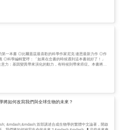
並建立了RNA在生物演化和基礎生物學上的嶄新角色。──臺北醫
而獲得諾貝爾化學獎。諾貝爾化學獎至今共有183位得主，但僅有5位女
階段 ！如果説弓頭鯨見證了《白鯨記》的寫作，那麼小頭睡鯊甚
，帶領讀者回顧RNA的科學歷史。──中央研究院院士 姚孟肇
極有可能用於治療其他遺傳性疾病。小學六年級的珍妮佛．道納，有
物壽命最高記錄保持者，既非能返老還童的螯龍蝦，亦非活了一萬七千
科學探索之作，以深入淺出的方式，引領讀者認識RNA分子在生命
書往旁邊一擺，想著這大概又是一本自己熱愛的偵探小說。等到某個
明交通大學生化暨分子生物研究所助理教授 張崇德《生命的催化
書頁的翻動，書中競相發現生命密碼競賽背後的高潮跌起劇情，讓道
究人員、醫療從業者，還是對生命奧秘感到好奇的讀者，都值得打
然決定朝著科學家之路勇往直前。想要瞭解大自然運作方式的渴望以
中一步步地改寫歷史。──國立臺灣大學醫學院微生物科學研究所助
詹姆斯．華生所告訴她的，繼他與其他人共同發現DNA結構之後
懷著強烈的好奇心和無限的熱情去探索未知，最後在嚴謹的研究背後
可以改變人類的發明──可以編輯DNA的簡易工具。被眾人稱為
外好評：諾貝爾獎得主湯瑪斯．切克以一個兼具啟發性與吸引力的
諸多道德問題。在CRISPR的研發過程中，道納與共同獲得諾貝爾
興趣的讀者，必然不能錯過本書。——2020年諾貝爾化學獎得主
他研究CRISPR科學家間的論文發表時間賽跑……，各種人性的
nnifer Doudna）本書帶領我們了解到，在RNA崛起成為本世
生技公司商業競爭、基因編輯寶寶的道德議題，這究竟是生物科學之
喻，生動描寫出科學與科學家的故事。——2009年諾貝爾生醫獎
時也在2020年與她的合作夥伴埃瑪紐埃爾．夏彭蒂耶共同榮獲諾
rol Greider）RNA是神秘的生命魔法分子，是活體細胞運作
研發疫苗，道納也肩負起領頭羊的責任，召集相關研究科學家，大家
注意力：基因變異帶來演化的動力，有時候則帶來癌症。本書將說
界頂尖RNA專家所寫的絕妙著作，是任何對生物與醫療科學感興
事有如一則扣人心弦的偵探故事，故事中有著從生命起源到人類物種
的核心 克氏循環是生化反應的中
erstand Biology in Five Steps）作者 保羅．納斯（Paul
RISPR 基因編輯技術發展中，各個研究團隊既競爭又合作的面
化為生命所需的能量與基礎。生命的誕生、老化與癌症的出現都離不
本書中，他揭開了RNA可以做到但與RNA相關且名聲更響的DNA卻
到冠狀病毒檢測，作者的生動筆觸牽引著我的每一個神經細胞，讓我
 本書作者身處研究
貝爾生醫獎得主／美國國家衛生研究院前院長 哈羅德．瓦慕斯
照棣雖然過去已有許多關於CRISPR的報導和書籍，但都不及本
解克氏循環如何傳遞能量、組合拆解生命所需的一切物質。作者更
，發人深省。我們當今仍身處於RNA的時代，並持續探索其多樣化的應用
PR 開發心路歷程。本書如同時光機一般，彷彿把我帶回到當年 Dr.
化走向多樣的深層因素。能量流動帶來的旺盛生命也將地球從貧瘠無
揭示RNA在細胞內的各項功能發現，從淺入深，循序漸進地為讀
還敢再次上車嗎？當然會！──中央研究院生物化學研究所助研究員 凌嘉鴻博
研究RNA所帶來的興奮與無限期待。──美國加州大學舊金山分校
把生命科學帶入一個新紀元。」──2020年諾貝爾化學獎聲明「艾薩克森
至今仍能端坐生命核心的真相。 & 重點推薦 從我首
專注於DNA時，切克則在探究當時較不為人知、但能夠創造生命物
學將如何改寫我們與全球生物的未來？
實驗台上的辛苦工作、靈感的閃現，作為創意鍋釜的會議重要性、有
種探討形塑了我對生命起源、老化與疾病等議題的理解與思考。他是
A的奇蹟以及形塑了我們的未來的發現，包括了疫苗與基因編輯工具
然眼前。《破解基因碼的人》描述一支隨著時間的音樂翩然起跳的舞
alter Isaacson），著有《達文西傳》與《破解基因碼的
人散的跡象。」──《經濟學人》（The Economist）「一
h;辛達塔．穆克吉（《萬病之
其他重要醫學突破的科學歷程。讀完這本極佳著作，可以讓讀者的
助了這項科技問世的創造者。這本極其出色的書，絕對是我們這個紀
（Kenneth Frazier）一系列打破RNA教條並贏得諾貝爾
達塔・穆克吉（Siddhartha Mukherjee）「艾薩克森以
&mdash; &mdash;&mdash;首部講述合成生物學的繁體中文論著，開啟
首席科學家
精良技術。湯瑪斯．切克這位傑出先驅者所撰寫的《生命的催化劑
至有趣。閤上書時，我們對科學本身以及科學成果如何而來——包括
們將如何編寫生命的未來？&mdash;&mdash; ▍這些未來會