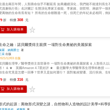
遷。艾美．韋伯與安德魯．海瑟接著帶領讀者展開探索之旅，探討新科技可能造就的種種全
過去兩百年間，人類壽命似乎不斷延長 如果繼續演化，我們能不能達到長生不老，直至「萬壽無疆」？ 邵廣昭（中研院生物多樣性研究中心研
因體定序先驅，《生命速度的生命》（Life at the Speed of Life）作者 「這是本出色又平易近人的書。只有在瞭解我們與未來世代能如何運用合成
兼執行長）名詞審訂 生態演化專家王俊能、李家維、胡哲明、蔣鎮宇一致推薦 & 你知道嗎？只要努力活到105歲，你就不會繼續變老！ 為什
生物學工具，改變內在與周遭世界之時，我們才稱得上是能夠控制自身未來的
物的生命有長有短？ 所有的生命都難逃一死，但死亡的年紀未必相同，例如果蠅孵化後只能活幾個小時，地球最長壽的生物奧氏蜜環菌
必讀指南。」 ──傑米．梅澤Jamie Metzl／世衛人類基因組編輯專家委員會成員、《駭入達爾文
（Armillaria solidipes）卻能從冰河時期存活至今，我們該怎麼解釋
你的生命──以及全世界的生命──都將改頭換面，合成生物學將透過改寫基因
308
79
折
特價
元
的壽命，我們又為什麼會變老？ & 有那些因素決定壽命長度？ 古人認為：生物的壽命長短與體型呈正比，科學也證實了大型生物似乎具有更良
犀利的書，引領我們認識未來美麗世界的各種機會、風險與道德難題。」 ──史蒂芬．
好的抗癌能力。生態演化學家席佛頓由此開始，帶我們探討自古以來人類對生命、衰老與死
nfinite Powers）作者 「艾美．韋伯與安德魯．海瑟藉由這部不可或缺的指南，帶我們瞭解生物科技的新疆界，並提出我們現在就該考慮的重要
加入購物車
後就會立刻死亡？ 人類是在生命中的哪個時間點開始老化？ 控制壽命長度的基因開關是否存在？ 新陳代謝快的生物，壽命是不是也會比較
問題與解決方法。本書是企業領袖們的必要讀物。」 ──貝絲．康斯塔克Beth Coms
出發，帶您看懂大自然決定生物壽命的四大機制 作者由許多生物共通的生命機制，歸納出「免疫系統」、「抗癌能力」、「抗
ward）作者 「《未來的造物者》是一部傑作！艾美．韋伯與安德魯．海瑟巧妙地揭露了推動人類下一步大變革的多股力量──個人、研究室、
氧化能力」、「胰島素傳達」四個主要關鍵，展示控制生物壽命龐大而複雜的
電腦系統、政府機構與企業。他們推導出極為有趣（同時也令人生畏）的結論─
面向。這是國防專家與防禦規劃者必讀的優秀作品，能幫助讀者瞭解未來生物科技
生命之鑰：諾貝爾獎得主親撰 一場對生命奧祕的美麗探索
otiriadis／美國空軍首席未來學家 「我們現在可以用類似電腦編程的方式改寫生物系統的程序了，人工智慧與機器學習更是加速了合成生物學的
保羅．納斯爵士
著
創新與應用。《未來的造物者》以易讀又有趣的文字，描繪了結合多領域的合成
三采
出版
劉比Rana el Kaliouby／Smart Eye副執行長、《解碼女孩》（Girl Decoded）作者 「合成生物學最近期的創新，究竟是終結災難的奇蹟
2021/12/03 出版
向全新生活方式的大突破？這是未來學家艾美．韋伯與微生物學家安德魯．海瑟在
貝爾生理學／醫學獎得主首部著作 一場對生命奧祕的美麗探索 & 人類長久以來的不解之謎： 「生命究竟是怎麼一回事？」 本書就是最佳解
Bremmer／紐約時報暢銷書《危機的力量》（The Power of Crisis）作者 「《未來的造物者》實為佳作，將基因編碼比喻為撰寫未來故事的字
zon 4.7星好評 ★ 臺北醫學大學醫學系生理學科教授 ── 林則彬 專業審訂 & 我們周遭充滿著生命，豐富多元且卓越非凡。
母。艾美．韋伯與安德魯．海瑟將合成生物學這極為複雜的主題寫得清晰易懂
生命究竟是怎麼一回事？世界又是如何運行？ 面對氣候變遷、流行疾病、生物多樣性的消失，到底什麼才是正解？ 隨著我們對生命有更多了
主義。」 ──亞歷克．羅斯Alec Ross／《未來產業》（The Industries of the F
，就擁有更多控制和改變生物的力量， 進而帶來推動世界進步的動力！ & 保羅．納斯爵士用專業、優美又不失詼諧的文字，搭配簡單易懂的比
316
79
折
特價
元
學發展歷程，帶領讀者體驗科學發現的快感， 進行一場對生命起源、生物演化最美麗的探索！ & ──────── 從生物學5
關鍵探索生命的奧祕 ──────── & 「細胞」：細胞會成長、繁殖、維生，並在所有過程中展現出一種目標感，一種不論如何都迫切要堅持、
加入購物車
和繁殖的目標感。 & 「基因」：沒有基因就不可能會有生命，每個新世代的細胞和生物都必須繼承遺傳指令，使其生長、發揮功能和繁殖。
以基因可以承受時間的考驗。 & 「天擇下的演化」：負有使命的複雜生命型態並不是出自任何人的設計，而是天擇的結果。這個極具創意的過
，使人類和我們周遭充滿多樣性的生物得以誕生。 & 「由化學組成的生命」：生命是來自化學物質的相吸和相斥，還有分子鍵的形成與斷裂，
這些基礎過程以某種微小的分子規模集體運作，結合創造出世界萬物。 & 「由訊息組成的生命」：越了解生物如何管理內部訊息，就不只是能描
形式的起源：萬物形式演變之謎，自然物和人造物的設計美學×科學
述其複雜性，還能理解生物是如何將訊息轉化為有意義的知識，進而完成生存、成長、繁殖和演化的目的。 
克里斯多福．威廉斯
著