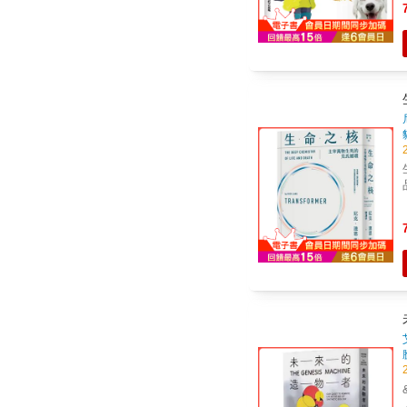
種
生
品
氧
我最
王》作者