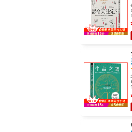
在
究員
麼萬
們
（I
繁殖
短？ & 由演化角度
For
S
諾
答！ & ★ 英國Ama
但
解
喻， 第一人稱講述生物
大
活著
所
程