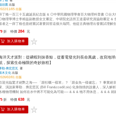
薛丁格
著
貓頭鷹
出版
2022/11/05 出版
丁格一百三十五歲誕辰紀念版 & ◎中華民國物理學會百大物理科普書 ◎台大物理系高涌泉教授專文導讀 ◎台大生化所楊啟伸副教授專業導讀
◎物理學博士李精益副教授全文審定、中研院史語所王道還研究員協助審定 & 生命是什麼？ 這個問題有著無數多個可能的解答，量子物理學的奠
基者之一薛丁格也曾經嘗試著要回答這個大哉問。他從古典物理出發嘗試理解
何一起運作。在一系列的辯證中，薛丁格發現儘管量子力學剛剛萌芽，但是可
284
79
折
特價
元
DNA結構立下了重要的理論基礎。本書也收錄薛丁格在理解生命時做的另一個
的一篇自傳，整理了他三十餘年的科學生涯與成長期間受到的深層影響，是了解這位物理學大師的起點。 & 
加入購物車
測遺傳分子的運作過程，在分子生物學、甚至化學對鍵結的了解尚未確立時就
了現在的生物學進展，加速了我們對於生命基礎知識的認識。 儘管如此，本書發表年代距今已超過五十年，因應現代科學的進展，本書中文版特
別邀請物理學博士李精益副教授全文校訂，中研院史語所王道還研究員與台大
最詳實明確的理解。此外，台大生化所楊啟伸副教授以及台大物理系高涌泉教
海洋天才派對：從磷蝦到抹香鯨，從蓄電發光到長命萬歲，改寫地球
楚掌握本書脈絡。 &
航，探索生命極限的奇妙旅程】
畢勒‧弗宏思瓦
著
積木文化
出版
2026/02/01 出版
光臨驚才絕艷之海── 「跟牡蠣一樣笨」？「跟金魚一樣健忘」？ 事實絕非如此&mdash;&mdash;海洋是天才的舞台！ 天才科學家、博物學
家、演說家畢勒．弗宏思瓦 (Bill Fran&ccedil;ois) 化身熱情的說書
種物理機制 如何在水中將不可能化為可能── & & & 牠不用休息， & & & 就能環遊世界。 & & & 牠的一生， & & & 都在外殼上開發演算法。 &
 & 牠終其一生， & & & 可以成長八千萬倍。 & & & 牠只要吸一口氣， & & & 就能下潛兩千公尺。 & & & 牠無視時間的流逝， & & & 成為了不
638
75
折
特價
元
書是一部驚奇之作。人類及其毀滅性的瘋狂舉動，使其他物種面臨生存危機，而本書則在此時引領讀者，學習如何看見周遭生命
的特異才能與驚人之美。」──克萊兒．露芙安（Claire Nouvian）（法國環保活動家、記者
加入購物車
作家探索多種海洋生物的看家本領，讚頌大自然的生命奇蹟。 ◆圖文並茂，插
結合不失幽默的嚴謹性，是海洋和科學愛好者的必讀之書！ ◆鸚鵡螺與燈塔水母二重奏，兩款精美書籤隨書