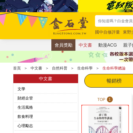
國中自修評量
東野
唯紅花綻放
奧德賽
會員獎勵
中文書
動漫ACG
親子
首頁
＞
中文書
＞
自然科普
＞
生命科學
＞
生命科學總論
中文書
暢銷榜
文學
財經企管
TOP
1
生活風格
飲食料理
心理勵志