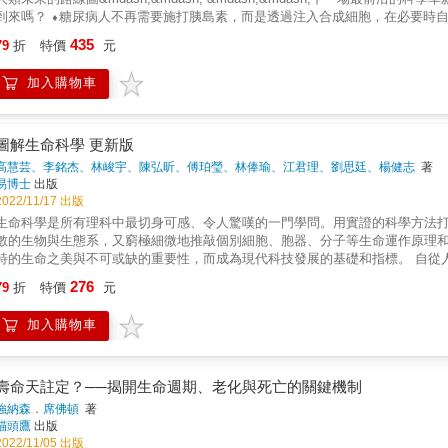
暨太空人） &
RNA》一書，精彩描述了在生物學與醫學上的RNA革命。——《生命的法則》（The Sere
過程中出現的惡作劇，都會有更深刻的瞭解。」──《華盛頓郵報》（The Washi
⬧糖尿病人不再需要施打胰島素，而是透過注入合成細胞，在必要時自行生產胰島素。 ⬧隨處可見的基因商店提供各種細胞功能，可直接
動有趣……（在本書中，）RNA的謀略顯然就是讓我們成為人類的核心特質。
釋卷。」──《衛報》（The Guardian）「關於下一件科學大事的重要作品，
下載添加到任何細胞、微生物、植物和動物身上。 ⬧由幹細胞液培養出來的「
435
「RNA時代」開端。生物學會不斷變化。——《華爾街日報》 阿德里安．沃爾夫森（
79
折
特價
元
Reviews）（星級推薦）「在艾薩克森精彩的冒險故事中，看偉大的科學如
織，製造出各種風味和質地的美味肉排。 ⬧解決迫在眉睫的氣候危機，並重新添增
RNA研究，因此對這段科學理解過程中的關鍵人物與偶發事件擁有難得的洞察
爭與合作，也看自然所有的美麗，如何發光發亮。」──《書單》雜誌（Bookli
於未來的想像，究竟是虛無縹緲的科幻狂想，還是近在明天的科學革新？ ▍進入細胞，編寫更好的生物密碼 一九七八年，基因泰克公司
同樣深具吸引力。——《自然》期刊 約翰．馬蒂克（John Mattick）《
加入購物車
工作，榮獲2020年諾貝爾化學獎。艾薩克森在這本她的傳記中，以生動的筆
（Genetech）透過DNA重組技術，將胰島素的DNA序列片段拼組起來後
之手。——《新科學人》 湯姆．萊斯利（Tom Leslie）《生命的催化劑R
的書，也是一個描繪盡心盡力科學家如何瞭解這個偉大進展的故事，引人入勝。」──《出
ynthetic biology）的時代。 合成生物學是結合生物學和人工智慧的技術領域，這門科學只有一個目標&mdash;&mdash;進入細胞，編寫更好的
學到的知識……作者以審慎的文筆道出RNA在生物世界中的核心地位。——《Undark
。 在資訊時代之後，人類即將進入另一個全新紀元。合成生物學賦予我們控制基因命運的潛力，人類有機會揭露生命的創始，並掌握創
一本內容極為豐富的著作……（切克）以輕鬆而迷人的筆觸寫作，並巧妙優雅地運
造生命的方法，改寫我們現實的規則。合成生物學會決定我們孕育未來世代、
圖解生命科學 更新版
莎．凱瑞（Nessa Carey）一般人只有在聽到關於COVID mRNA疫苗與C
因素，並影響我們攝取養分的方式。 再過不久，我們就會像設計迷你電腦一樣，設計編碼並生產出活生生的生物構造&mdash;&mdash;人類將
高慧芸、李銘杰、林峻宇、陳弘昕、傅珀瑩、林俸瑜、江君理、劉思廷、楊健志
著
所言，RNA是長期被具有華麗雙螺旋的DNA所排擠的兄弟。感謝切克與其他人
一臺創世機器。 ▍希望的火種，還是潘多拉的魔盒？ 在人造胰島素被發明的四十年後，中國科學家賀建奎走上香港大學人類基因組編輯研討
易博士
出版
量。——文學網路媒體（Literary Hub）切克是一位思路清晰的散文作家
會的講臺上，宣布了一件驚駭世界的消息。他透過編輯人類胚胎的基因，讓一對能免疫HIV病毒的雙
2022/11/17 出版
對生物學最熱門議題所做的最新現況報導。——《科克斯書評》（Kirkus）切
群起譴責賀的研究，但重點是：沒有任何一條法規明言禁止研究者刻意改變人類
生命科學是所有理科中最切身可感、令人驚嘆的一門學問。用實證的科學方法
感謝書中簡單易懂的比喻，讓其中的生物學論述變得清楚明瞭……令人著迷。——《出版者
計活物的方法，該由誰來決定？ 基改生物能否栽植、養殖與野放，該由誰來決定？ 人類的改良，是
數的生物與生態系，又窮極細微地推敲個別細胞、胞器、分子等生命運作原理
經濟的方方面面，包含科學、倫理，以及其在道德和宗教上的問題。藉由詳述
特的生命之美與不可或缺的重要性，而成為現代科技發展的基礎和指標。 自從人類解開DNA分子結構後，生物學也從過去探尋生命起源、生理運
重新設計生命所帶來機遇與希望，同時也警示其風險與道德難題。 ▍運轉不息的創世機器 ⬧如果能夠減緩氣候變遷，你願意吃實驗室培養肉品
作機制、生物分類及生態觀察等，透過分子進入了另一個了解生命奧祕、甚至
276
嗎？ ⬧你會為是否要改寫未來孩子們的遺傳密碼，以及如何改寫而煩惱嗎？ ⬧
79
折
特價
元
要了解生命，還希望提升總體生命的價值，例如，共存於地球的所有生物實際上相互依賴，永續發展的前提必須尊重生命、
論如何，由人類親手建造的創世機器已經開機，持續不息地運轉了。我們已然是這
維持生物多樣性；目前人類以犧牲環境換得文明進步，但若利用廢棄物製成生質
下來的日子中，我們將會一次又一次面臨人類有史以來最難解、最亙古永恆的問題&mdash;&mdash; 生命是什麼
加入購物車
置入稻米中、或是在農作物中殖入抗旱基因使其具有抗旱特性等，藉以提升營
科技的現在與未來，令人眼前一亮的調查。」 &mdash;&mdash;《自然》（Nature）雜誌 「探索合成生物學機遇與風
以利在必要時供做醫藥治療之用&hellip;等，這些都讓生命科學不僅是一門實用科學，更
mdash;&mdash;《紐約客》（New Yorker）雜誌 「一本值得令人深思的合成生物學導論。這是一門令人又驚又畏的科學，究竟是誰在掌控一
生命研究領域，從認識生命的基本單位細胞、個體生理結構、機制，遺傳DNA
，我們有煞車可踩嗎？」 &mdash;&mdash;《書單》（Booklist）雜誌 「一部深入但容易理解的著作&hellip;&hellip;對於不久的將來提出了很多
壽命天註定？──揭開生命週期、老化與死亡的關鍵機制
讀者可能未曾思考過&mdash;&mdash;但值得深思&mdash;&mdash;的新觀點。」 &mda
強納森．席佛頓
著
者》是兩位深有遠見的作者合力撰寫的精采作品，從各方各面探討活用生物學改善世界的
貓頭鷹
出版
Wired）雜誌共同創辦人、NEO.LIFE執行長 「《未來的造物者》是一部極富趣味的作品，講述DNA世界從解讀遺傳密碼到編輯與編寫密碼的變
2022/11/05 出版