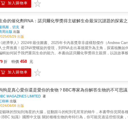
中央研究院院士 姚孟肇《生命的催化劑RNA》這本由諾貝爾化學獎得主湯瑪
加入購物車
分子層級揭示免疫系統如何應對不斷變異的病毒威脅。從細菌的CRISPR防禦
「滲透作用」，支配著水中所有的生命。 & & & 海裡的魚類需要不停地喝水，而淡水
讀者認識RNA分子在生命中扮演的關鍵角色，開啟一段探索生命起源與運作奧
是生物為生存所展開的分子級智慧之戰。▎感官、智力與人類誕生當生物學會
需要發展出各種適應能力，而且大多只能針對其中一種環境的限制進行調適，
發對生命本質與未來的深層思索與無限想像。《生命的催化劑RNA》不僅是一
書同時將焦點聚於動物的感官演化、神經網路與智慧形成，並鋪陳人類出現前
不可能達成&mdash;&mdash;鮭魚就成功做到了。 【一生都在海面上行走】 & & & 海洋的表面永遠像氣球一樣緊繃，是地球上最廣闊的生態
給所有對生命科學懷抱熱忱的讀者。──國立陽明交通大學生化暨分子生物研究
言與思考的起點。人類，不再只是演化的結果，更是參與演化的一種方式。➔
系，卻罕為人知。 & & & 地球上約有一千萬多種昆蟲，但只有海黽定居在
生命的催化劑RNA：諾貝爾化學獎得主破解生命最深沉謎題的探索之
物，更是一盞鼓舞科學後進的明燈，無論是研究人員、醫療從業者，還是對生命
生命內在層面的演化，如動物如何感知世界、如何透過神經系統整合訊息，進
身的作用力&mdash;&mdash;表面張力，達成媲美耶穌所行的奇事。但從出生
湯瑪斯．切克
著
力，以及一位成功的研究者如何在失敗與意外中一步步地改寫歷史。──國立臺
感知與智慧反應，作者帶領讀者走入神經演化與行為科學的前線，思考什麼讓我
可以產卵在各種漂浮物之上，隨著海洋塑膠廢料密度漸增，海黽更有了取之不盡的育幼所。 【飛魚與鰹鳥，平行世界穿越者的海
商周出版
出版
看見科學不只是冷硬知識的堆砌，而是科學家懷著強烈的好奇心和無限的熱情去
源》下冊，深入剖析繁殖、病毒、協同與防禦等核心議題，揭示從性別決定機
飛魚有個弱點，就是相當美味。鮪魚、鯨魚、旗魚及鬼頭刀，都很樂意把飛魚
2025/05/29 出版
央研究院生物醫學研究所特聘研究員 譚婉玉諾貝爾獎得主湯瑪斯．切克以一個
命秩序。書中結合神經科學、生理學與演化生物學，探討人類意識、行為與智
永無寧日，只要有任何一絲疑慮，就會立即逃向另一個更安全的世界&mdash;&md
《經濟學人》2024年最佳圖書、2025年卡內基獎章非虛構類傑作（Andrew Carnegie Me
生命以及驅動科學與醫學未來的分子感興趣的讀者，必然不能錯過本書。——202
命邏輯。
刻。飛魚需要達到足夠的速度才能升空，但最重要的是必須突破水面。事實上，飛
人士齊推薦！從DNA雙螺旋的發現，到RNA走出幕後躍升為主角，探索核酶如何
基因體研究所創辦人 珍妮佛．道納（Jennifer Doudna）本書帶領我們
鳥會潛入水深約十五公尺處捕捉獵物，並在水中將其吞入腹中。鰹鳥撞擊海面
編輯如何賦予我們重寫生命的能力。本書由諾貝爾化學獎得主親撰，以說故事般
實發生過的故事。切克運用創意的比喻，生動描寫出科學與科學家的故事。——
要出現一點誤差，都可能致命。 & & & 鰹鳥與飛魚，是分屬兩個平行世界
生物科技變革！國立臺灣大學共同教育中心兼任副教授 曹順成――審定國立陽
與發育生物學特聘教授 卡羅．格萊德（Carol Greider）RNA是神秘的
458
揮看家本領，如同兩棲飛彈。一方是為了飽餐一頓，另一方則是想避免成為盤中飧。 【黑暗深海的光魔法】 & & & 在海中，「光」
79
折
特價
元
講座教授／中央研究院院士 沈哲鯤中央研究院院士 姚孟肇國立陽明交通大
與治療疾病上也益發有用。這本由世界頂尖RNA專家所寫的絕妙著作，是任何對
源。水深達一千公尺後，太陽的光子就無法繼續前進了。因此，海洋動物不僅
物科學研究所助理教授 曾紀綱美國加州大學舊金山分校醫學系副教授 黃威
獎得主／《生命之鑰》（What Is Life?: Understand Biology in Fiv
斗篷、3D 眼鏡與其他精彩的奇觀，在水中不過是稀鬆平常的技倆。 & & &
加入購物車
姓名筆畫序）曾經有超過半個世紀的時間，被視為「生命奧秘所在」的DNA主
物學家為RNA譜出了一首愛之曲。在本書中，他揭開了RNA可以做到但與RNA
迎來的卻只有鋒利的牙齒！某些蝦類會噴出發光的嘔吐物，把攻擊者搞得頭暈
什麼造就了人類？為何人類會生病、衰老？」等問題的金鑰。然而，過去數十
將深陷其魅力之中。——1989年諾貝爾生醫獎得主／美國國家衛生研究院前院長 哈
是驚人&mdash;&mdash;這種身長僅數毫米的甲殼動物，會等到魚兒吞食
家湯瑪斯．切克與一群來自不同領域的傑出科學家揭示了一個令人驚異的事實：
功能的著作，內容引人入勝，發人深省。我們當今仍身處於RNA的時代，並持
。 【海底的24小時演唱會】 & & & 雖人們很少注意聽，海底世界其實充滿各種聲音。甚至比陸地還嘈雜許多 ！水的密度是空氣的八百
秘的核心。在《生命的催化劑RNA》一書中，切克整合眾多科學家的研究成果
的專業領域，以說故事的方式，層層揭示RNA在細胞內的各項功能發現，從淺
狗狗是真心愛你還是愛你的食物？BBC專家為你解答生物的不可思議
倍，所以傳播聲音的效果更好。如果將頭浸入水中，就能聽到環境中的聲音相
的起源，也影響著我們的未來。在這場扣人心弦的發現之旅中，你將一覽RNA
如此獨特而動人的敘述方式，傳達出研究RNA所帶來的興奮與無限期待。──
BBC MAGAZINES LIMITED
著
團。 & & & 出身法國海域的大西洋銀身䱛，也是音樂世家的成員之一，常
現RNA能夠催化細胞反應的典範轉移研究，再到即將重塑人類生命的尖端生物
們進入所謂的RNA時代。當其他人專注於DNA時，切克則在探究當時較不為人
紅樹林
出版
有一種石首魚。一到繁殖季節，發出的叫聲甚至能暫時震聾附近的鯨豚及海獅 ！ 
性疾病與癌症來縮短人類的壽命；我們也會看到RNA與老化的關聯，並探索青
起源的關鍵。本書生動描寫了RNA的奇蹟以及形塑了我們的未來的發現，包括
2024/06/08 出版
制，不像鳥類及哺乳類只懂得震動聲帶。事實上，人類樂器使用的聲學技術，全部都可以在海洋生物身
法所帶來的驚人前景，如利用RNA重寫生命密碼的革命性工具CRISPR，在疫
約時報》王牌銷暢作家 華特．艾薩克森（Walter Isaacson），著有《
從貓咪的預知到海星的大腦，從翻跟斗的蛇到毛茸茸的蝸牛，本書帶你見聞各種
專家？】 & & & 「側線」是鯊魚的第六種感官，多虧了它，鯊魚在黑暗中也能自如行動，幾乎能像白天一樣準確辨別方向。 & & & 鯊魚用
能改善甚至延長我們的生命，突破自然設定的界限。由當代重量級科學家所撰寫
的人》一出版就空降《紐約時報》暢銷排行榜第1名亞馬遜書店2021年3月選書亞馬
《BBC 知識》國際中文版 關於種種生物的奇特行為，你可能見過這些怪現象
來偵測水流動向的神經丘，不僅沿著側線分布，還分布在頭部及身體各處，使這
的必讀指南。國內好評（依姓氏筆畫序）：我樂意推薦此書，因為切克博士這本
價，平均4.4顆星。《賈伯斯傳》、《達文西傳》作者華特．艾薩克森作品20
視覺與聽覺。想像一下，如果像鯊魚一樣全身佈滿幾百個感測器，會是一種怎樣的感
通大學終身講座教授／中央研究院院士 吳妍華在這本深入淺出，介紹RNA研
史！內容包含當前最熱議題：基因編輯和COVID-19疫苗，CRISPR是人