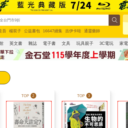
圭吾
楊双子
公益書包
16647續集
吉伊卡哇
通靈藥師
路邊攤新作
馬斯克
玩具總動員5
超慢跑
館
英文書
雜誌
電子書
文具
玩具親子
3C電玩
家
TOP
TOP
2
3