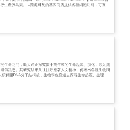
ngeti Rules）作者 西恩．卡羅爾（Sean B. Carroll）生
ngton Post）「因為艾薩克森的生花妙筆，這個故事保證讓人手不
我們似乎正處於生物學概念啟蒙運動，也就是切克先生所稱的
也是艾薩克森另一本巔峰的傳記之作。」──《科克斯書評》（Kirkus
人道」肉品，不僅不需要傷害動物，還可以在其中混入其他動植物組
Adrian Woolfson）切克將其職業生涯的大部分時間投注於
何真正運作，看好奇與創意、發明與創新、執念與強烈的個人特質、競
地球的生物多樣性，為我們的後代創造更美好的世界。 這些對
力。他清晰、引人入勝且通俗易懂的敘述，對一般讀者與專業人士
st）（星級推薦）「珍妮佛．道納因為她在基因編輯的CRISPR研究
生命的催化劑RNA》讀來令人愉悅，出自一位既令人喜愛又具權威的作家
觸刻畫出了科學最令人振奮的一面……這就是一本敘述偉大科學進展
移植入細菌之中，成功生產人造胰島素，宣告了人類進入合成生物學
NA》捕捉了關於生命起源種種問題所蘊含的熱情，以及我們從探索中可
版者週刊》（Publishers Weekly）（星級推薦）
》雜誌 C．布蘭登．奧格布努（C. Brandon Ogbunu）這是
用比喻加以說明。——《泰晤士文學增刊》（The TLS） 妮
定義家庭、辨識疾病與治療老化的方式，左右我們選擇居住地點的考
RISPR治療的創新介紹時，才會意識到RNA。根據諾貝爾得主湯瑪．切克
的努力，讓我們得以清楚看見RNA影響老化與催化生物反應的力
。他生動傳遞了他與同事揭開RNA奧秘時的興奮之情……（本書是）專家
胞胎順利誕生。 全球各地的學者和政治人物，
克以這本引人入勝的入門讀物，首次將RNA的重大能力搬上檯面……
胚胎。合成生物學和基因改造的倫理問題，再次被搬上檯面： 設
打開生命之門，既大跨距探究數千萬年來的生命起源、演化，涉足無
周刊》（Publishers Weekly）星級評論
否該設下限制？ 本書將探討合成生物學與生物
和遺傳訊息。其研究結果又往往呼應著人文精神，傳達出各種生物獨
合成生物學背後的歷史脈絡，以及對未來的大膽想像，幫助我們思考
改變生命的領域，成為一門「生命科學」，囊括了一切攸關生命的研
甚至，假如你能重新編寫自己身體的編碼，你會做甚麼選擇呢？ 無
臺創世機器的一部分，也將和全人類一同重新想像未來。 在接
能源，就能降低對環境的傷害；透過基因改造，像是將胡蘿蔔素A
？ 【各界好評】 「一部關於生物
養成分、解決糧食短缺的問題；又如透過儲存臍帶血來儲備幹細胞，
險的一份路線圖。」
標舉著生命才是發展科技的根本原則。 & 本書涵蓋了各項
如何延續生命特質、演化如何形成、改變了什麼，以及生物互為供
需的生態觀、和生物科技帶出的驚人成果等，以言簡意賅的流暢敘述和生動有趣的圖解，呈現出生命的種種不思議。 &
sh;&mdash;《科克斯書評》（Kirkus） 「《未來的造物
方法。」 ──珍．梅特卡夫Jane Metcalfe／《連線》