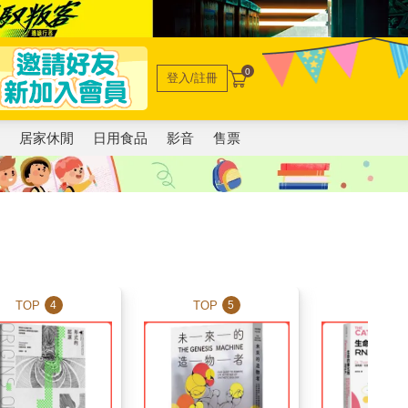
0
登入/註冊
電
居家休閒
日用食品
影音
售票
TOP
TOP
TOP
4
5