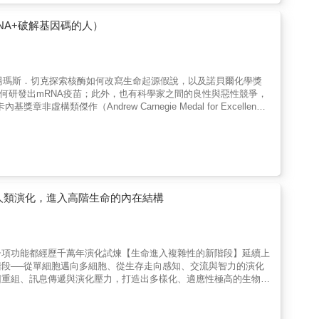
、 & & & 鯷魚的隱形斗篷、 & & & 芋螺嚴格加密的程式碼、 &
 & & 對於懂得觀察牠們的人來說，一些魚類、軟體動物和貝類都可以成為地球
NA+破解基因碼的人）
「潛進台灣」、
中心副研究員） 張東君（科普作家） 陳天任（國立臺灣海洋大學海洋
又具有知
主湯瑪斯．切克探索核酶如何改寫生命起源假說，以及諾貝爾化學獎
如何研發出mRNA疫苗；此外，也有科學家之間的良性與惡性競爭，
成易懂、閒聊時的主題，再逐漸融入生活成為常識的手法更是了不
類傑作（Andrew Carnegie Medal for Excellence
游泳對於小型魚類而
的生物學突破。諾貝爾化學獎得主湯瑪斯．切克揭開了RNA的時代。本書由
持續學習游泳的方式，每個階段有所不同。大多數魚類都是由極其微小的
奧秘，看懂正在發生的生物科技變革！曾經有超過半個世紀的時
。體型如此微小的動物，將會承受每個水分子帶來的衝擊效應。小魚
成為解開「生命如何開始？是什麼造就了人類？為何人類會生病、衰
游泳一樣吃力。由於只能緩慢移動，幼體的外表渾圓、布滿鋸齒與棘
令人讚嘆的發現中，生物化學家湯瑪斯．切克與一群來自不同領域的
魚，怎樣熟練地
A，其實才是生物學最重大奧秘的核心。在本書中，切克整合眾多科
了一套強大的演算法，比人類汽車上的電腦的性能還要良好，讓牠們
生命的起源，也影響著我們的未來。在這場扣人心弦的發現之旅
物在產卵後就任其漂流，藉由幼體的擴散，整個海洋得以相互連結，
切克發現RNA能夠催化細胞反應的典範轉移研究，再到即將重塑人
人類演化，進入高階生命的內在結構
由病毒性疾病與癌症來縮短人類的壽命；我們也會看到RNA與老化
動的氣泡中，使其迷失方向。然而，鮪魚還留了一手。牠很清楚，魚
導的療法所帶來的驚人前景，如利用RNA重寫生命密碼的革命性工
「擠沙丁魚」。鮪魚巧妙利用了這一點，在身上點綴了眩目的「電光
，它們將可能改善甚至延長我們的生命，突破自然設定的界限。由當代
軍？】 & & & 海洋哺乳動物
與醫學的必讀指南。※好評推薦我樂意推薦此書，因為切克博士這本
一項功能都經歷千萬年演化試煉【生命進入複雜性的新階段】延續上
空氣儲存在肺部並不是個好策略。 & & & 抹香鯨是潛水高手，
座教授／中央研究院院士 吳妍華本書作者湯瑪斯．切克和我曾在
段──從單細胞邁向多細胞、從生存走向感知、交流與智力的演化
對比其體型，鯨豚肺部所佔的體積，大約只有人類的三分之一！ &
顯露出對實驗過程的熱忱及對實驗結果的認真思考能力。在這本深入
因重組、訊息傳遞與演化壓力，打造出多樣化、適應性極高的生物體
，我覺得最有趣的就是，作者如何對一個當時幾乎無人可以接受的
病毒如何改寫宿主基因，每一項機制都藏著生物在自然選擇下不斷創
但這不起眼的小蝦米不僅僅是海洋食物鏈的支柱，牠們甚至能影響氣
很榮幸並毫無保留地，推薦此書給所有在台灣生物科學領域做研究
這些繁殖策略如何促進基因重組與多樣性，進而推動演化的加速與適
湯瑪斯．切克以其獨特觀點，帶領讀者回顧RNA的科學歷史。──
化！書中詳述病毒的演化歷程、複製策略與與宿主的對抗機制，並以
，而淡水對鹹水魚而言也同等致命。這是因為有一項嚴格的定理，也就是