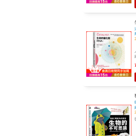
非
吐出獵物
洋電力