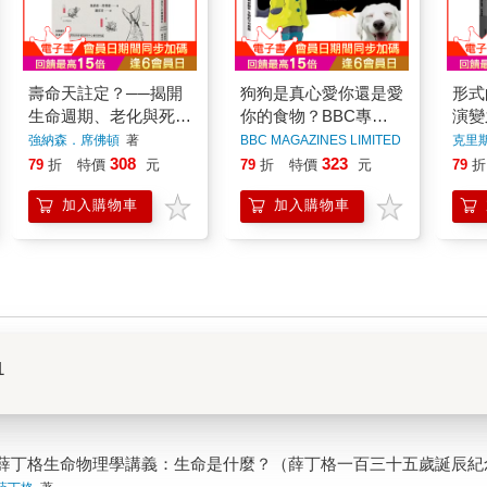
壽命天註定？──揭開
狗狗是真心愛你還是愛
形式
生命週期、老化與死亡
你的食物？BBC專家
演變
的關鍵機制
為你解答生物的不可思
造物
強納森．席佛頓
著
BBC MAGAZINES LIMITED
克里
著
議
探索
308
323
79
折
特價
元
79
折
特價
元
79
折
加入購物車
加入購物車
1
薛丁格生命物理學講義：生命是什麼？（薛丁格一百三十五歲誕辰紀