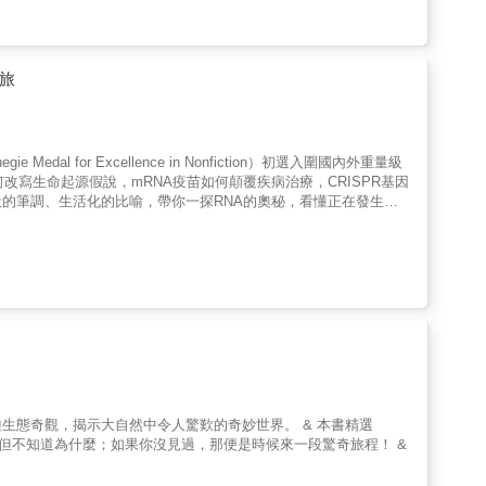
斯．切克博士親筆撰寫的科學探索之作，以深入淺出的方式，引領
，到人類的抗體與T細胞反應，這是一場看不見的演化軍備競賽，也
魚則必須不停地排尿&hellip;&hellip;因此就不難理解魚類為何
秘的知識旅程。透過本書，我們得以一窺生命最深層的密碼，並激
接收訊號、整合資訊並做出回應，「感覺」與「意識」便誕生了。本
因為如果要同時滿足兩種環境的需求，會相當困難。雖然困難，但並
場精彩的科學之旅，更是一扇啟迪生命奧秘的智慧之窗，誠摯推薦
的演化階梯：從靈長類的行為模式到腦容量變化，從社會性行為到語
所助理教授 張崇德《生命的催化劑RNA》不只是一本科學歷史讀
演化如何造就思考中的生命？除了生理結構與繁殖策略，本書也關注
大洋環境。這些水黽不會沉沒，甚至不會被海水弄濕。牠們利用水面本
旅
奧秘感到好奇的讀者，都值得打開本書，看見RNA的靈活與創造
而產生意識與學習能力。從蠕蟲的簡單神經迴路，到哺乳動物的高度
那刻起，牠就付出了代價，註定終其一生在水面上行走。 & & & 牠
灣大學醫學院微生物科學研究所助理教授 曾紀綱切克博士讓我們
們成為「能思考的生命體」。本書特色：本書為《生命簡史──起
空大戰】 & & &
探索未知，最後在嚴謹的研究背後看見生命的微妙與壯麗。──中
制、減數分裂、性演化到動植物的免疫系統，如何形成高度精密的生
當成大餐。這些掠食者，是地球上游速名列前茅的動物。飛魚在水中
兼具啟發性與吸引力的故事，帶領我們進入RNA的世界。對形塑
力的形成，勾勒出從基因到大腦、從單細胞到文明之間錯綜複雜的生
ash;天空。 & & & 起飛對於飛機與飛魚而言，同樣都是關鍵時
dal for Excellence in Nonfiction）初選入圍國內外重量級
0年諾貝爾化學獎得主／CRISPR基因編輯技術共同發明者與創新
魚不僅要克服重力，還要突破液體的表面張力。 & & & 北方鰹
改寫生命起源假說，mRNA疫苗如何顛覆疾病治療，CRISPR基因
了解到，在RNA崛起成為本世紀分子的背後，有著許多令人難以置信卻真
時，所承受的衝擊力相當於二十三倍重力加速度，每次俯衝的角度只
的筆調、生活化的比喻，帶你一探RNA的奧秘，看懂正在發生的
2009年諾貝爾生醫獎得主／加州大學聖塔克魯斯分校分子、細胞
的穿越者。兩者相遇時，展開了一場大自然少見的海空戰。雙方各自發
明交通大學終身講座教授／中央研究院院士 吳妍華臺北醫學大學
生命魔法分子，是活體細胞運作的核心，它有助於思考生命的起源，在預防
是珍貴的資
學生化暨分子生物研究所助理教授 張崇德國立臺灣大學醫學院微生
生物與醫療科學感興趣的讀者必讀之作。——2001年諾貝爾生醫
學會自行製造光線，也學習馴服光線，開發出卓越的光學技術，隱形
龍中央研究院生物醫學研究所特聘研究員 譚婉玉――重磅推薦（依
e Steps）作者 保羅．納斯（Paul Nurse）湯瑪斯．切克這位全球頂尖分子生
 鮟鱇會在嘴前擺動發光的細絲，上當的魚類會誤以為發現獵物，但最後
宰著科學界與大眾的想像，DNA儼然成為解開「生命如何開始？是
相關且名聲更響的DNA卻做不到之事。RNA以英雄之姿現身，讀者
目眩，就如同章魚噴墨那樣，只不過是「明亮版」。介形蟲的本領更
年間，一場革命已悄然上演。在一連串令人讚嘆的發現中，生物化學
羅德．瓦慕斯（Harold Varmus）這是一本深入探討RNA多重
，排出大量的發光分子，由於害怕引來更大型的掠食者，魚兒只能無奈地
長久以來被視為DNA被動僕人的RNA，其實才是生物學最重大奧
續探索其多樣化的應用與生物學意涵。切克教授巧妙結合眾多學者
，證明RNA才是真正理解地球生命的關鍵，其不僅可能主宰了生命
入深，循序漸進地為讀者鋪陳RNA研究的全貌。唯有切克教授能以
當豐富，動物奏出樂音的方式五花八門，足以媲美最優秀的管弦樂
研究的菁華發展：從早期暗示RNA具有非凡力量的實驗，到切克發
美國加州大學舊金山分校醫學系副教授 黃威龍湯瑪斯．切克帶領我
發出巨響。所以阿卡雄灣的傳統漁法，是藉由「聽音」來捕魚。墨西哥
科技。我們將發現，RNA不僅負責啟動生命的時鐘，也會藉由病毒
知、但能夠創造生命物質的奇妙RNA分子，這種分子同時也是生命
& & & 魚類是脊椎動物中的音樂高手，擁有最多不同的發聲機
春之泉「端粒酶」的黑暗面。此外，我們也得以一窺RNA主導的療
了疫苗與基因編輯工具等等。我很高興切克寫了這本書。——《紐
上找到。 【鯊魚除了是捕獵高手，也是海
情中拯救數百萬人性命的mRNA疫苗，以及更多其他應用，它們將可
達文西傳》與《破解基因碼的人》（繁中版皆為商周出版）《破解基因碼
生態奇觀，揭示大自然中令人驚歎的奇妙世界。 & 本書精選
的《生命的催化劑RNA》，是一本了解當今與未來生物學與醫學
遜書店四千多則評價，平均4.7 顆星Goodreads七千多則讀者評
，但不知道為什麼；如果你沒見過，那便是時候來一段驚奇旅程！ &
種感官精準得令人難以想像。我們憑著眼睛或耳朵，就能體驗 3D
書是生命科學領域近幾世紀來最重要的科普著作！──國立陽明交
20年諾貝爾化學獎得主珍妮佛．道納傳記，她的研究足以改變人類歷
官 ？ & & & 不過，這只是鯊魚的第六種感官，鯊魚至少有八
究的過去歷史、目前狀況，以及將來生醫重要性的科普書中，我覺
類未來的希望？或是足以毀滅人類的工具？珍妮佛．道納因為開發了名為