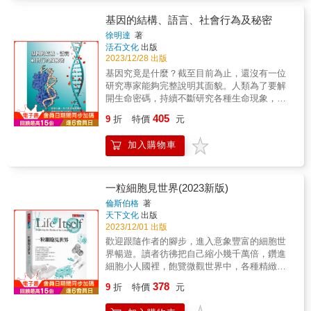
起的人感到同情。」──艾蘭納．柯琳（Alanna
胞種子》、《性不性，有關係？》作者 林正
無可挑剔的嚴謹學術、勇敢無畏的報導，和流
能期待一份善待的反饋！細胞、基因、蛋白
Collen），《我們只有10%是人類》（10%
焜
暢優美的散文，形成百科全書式的研究，讀起
基因的結構、語言、社會行為及秘密
質、疾病、新科技破解精密人體宇宙之生命奧
Human）作者
來就如文學作品般扣人心弦。～《歐普拉日
徐明達
著
祕人體就像一個大型化學反應室，無數分子日
報》（Oprah Daily） & ◆ 2023年美國PROSE
活石文化
出版
復一日默默進行著生化反應，以超效運作支應
Awards生物與生命科學卓越獎 ◆ 2023年肖托
2023/12/28 出版
人體種種生存與活動需求。生化學結合了生物
誇獎 ◆《經濟學人》、《歐普拉日報》、紐約
基因究竟是什麼？截至目前為止，還沒有一位
學與化學兩大領域，從分子層次研究生物如何
公共圖書館等評為「年度最佳書籍」 & 本書談
研究專家能夠完整說明其面貌。人類為了要解
生存活動，探尋外部變化的根本原因，了解人
的是細胞的故事，是發現包括人類在內，所有
開生命密碼，持續不斷研究各種生命現象，到
體內部各種機制的奧妙。隨著科技日新月異，
生物體都是由這些「基本粒子」構成的記述。
了現在，雖然逐一揭開了基因的神秘面紗，也
從探索細胞結構到DNA基因的生物科技，而近
405
這是關於這些自主的生命單位
9
折
特價
元
了解若干基因語言及社會行為，但仍然屬於類
年AI興起，更是帶領人類幾乎能預測已知序列
&mdash;&mdash;組織、器官和器官系統合
似字典中的單字解釋的階段，無法看懂以基因
的蛋白質結構或是提升新藥研發效能，無論是
作，有條不紊地累積，能夠促成深奧形式的生
加入購物車
文字、符號和文法寫成的美妙生命文章，在這
醫藥、生技、食品營養各領域產業都因為生化
理功能：免疫、生殖、知覺、認知、修復，和
裡作者對基因的結構、語言、社會行為和尚未
學的探索和新發現而愈來愈深化豐富。本書拋
再生的故事。而反過來，它也是講述在細胞功
解決的秘密作深入淺出的介紹。
開艱澀的化學印象，捨棄複雜的原理說明，將
能失調，使我們的身體由細胞生理變為細胞病
生化學基礎知識與切身相關的議題實際結合，
一粒細胞見世界(2023新版)
理&mdash;&mdash;細胞的功能障礙導致身體
以日常生活中常見的基礎問題帶領讀者看見生
倫斯伯格
著
功能失常，會是什麼樣的故事。最後，這是關
化學全貌，一同潛入微觀世界，輕鬆理解人體
天下文化
出版
於我們對細胞生理學和病理學日漸深入的了解
運作基本原理，並引領思考嘗試拆解未知的疑
2023/12/01 出版
如何引發生物學和醫學革命，促成革命性的醫
問帶來全新的發現。第三冊：圖解生命科學更
歡迎跟隨作者的腳步，進入意象豐富的細胞世
藥誕生，以及人類如何因這些醫藥而改變的故
新版：生命是科技發展的原點、也是終極目
界暢遊。讀者彷彿把自己縮小幾千萬倍，鑽進
事。 & 在《萬病之王》（The Emperor of All
標 以實證科學打開生命之門，跨越無盡時空探
細胞小人國裡，飽覽微觀世界中，各種精緻的
Maladies）中，穆克吉寫到尋求治療或預防癌
測生命的鉅細樣態，應用生物科技為生命帶來
細胞結構、巧妙的功能運作、以及嚴密的調控
症的痛苦追尋，《基因》（The Gene）一書則
378
貢獻。自從人類解開DNA分子結構後，將生物
9
折
特價
元
機制。包括：精子如何闖過重重難關衝向卵、
是由破解生命密碼的追求而推動寫作。《細胞
學從過去探尋生命起源、生理運作機制、生物
細胞如何一分為二、細胞與細胞之間如何接
之歌》帶我們踏上截然不同的旅程：以生命最