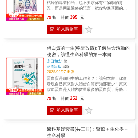
到對社會體制的觀點，其實可能都由不得我們
從這些基本知識開始，到「收入和遺傳有關
枯燥的專業術語，也不要求你有生物學的背
決定，我們的意志能夠自主操控的範圍，其實
嗎？」「外貌差距會造成多少社會不平等？」
景，而是用最通俗的語言，把你帶進基因的世
比你所想的還要少。那究竟是誰凌駕在我們的
「遺傳決定一切，環境和努力無法改變嗎？」
界，讓你明白原來你從出生那一刻起，就已經
395
意志之上，控制著我們的所作所為、所思所想
79
折
特價
元
「生來就決定了九成，這是真的嗎？」等問
隨身攜帶了一整套複雜的訊息系統，它們不僅
呢？答案是基因、微生物以及各種生物化學分
題，這些我們經常聽到卻沒有人能夠正面回答
定義了你的模樣，還可能影響你的思維方式、
子。印第安那大學醫學院教授、《科學人》等
加入購物車
的問題，在這本書中將會徹底為你解釋！ 「這
情緒反應、健康走向，甚至戀愛偏好。歡迎
媒體的專欄作家比爾．蘇利文將藉由本書帶你
是一本能夠讓每個人清楚且正確了解無法避免
你，走進基因的世界。我們將從這裡，重新認
到各地的科學實驗室，探究近年在科學上的新
的遺傳真相的書。」 就讓本書為你揭開那些父
識我們自己。 認識基因如何影響外貌、健康、
進展。他以輕鬆的筆調與生活化的比喻帶你從
母沒說、老師不教，卻默默決定你人生走向的
疾病與進化，探索基因科技對未來的啟示與挑
蛋白質的一生(暢銷改版):了解生命活動的
表觀遺傳學、生物學、腦科學與心理學等面
基因祕密！
戰！• 基因是生命藍圖，決定外貌特質、健康狀
秘密，讀懂生命科學的第一本書
向，打破我們對自身的迷思，並注入新見解。
態與生理反應。• 個體基因差異導致疾病風險不
為什麼我們都喜歡當沙發馬鈴薯？原來可能不
永田和宏
著
同，影響藥物療效與治療結果。• 基因學研究揭
商周出版
出版
是因為好吃懶做，而是基因搞的鬼。為什麼有
示人類起源、進化歷程，解答生命本質的奧
2025/02/27 出版
些老人脾氣特別暴躁？原來可能是因為長年吞
秘。• 基因編輯與療法帶來醫學突破，同時引發
下的抗生素，殺死了腸道細菌而導致。為什麼
蛋白質是細胞中的工作者？！讀完本書，你會
倫理與命運思考。本書不講枯燥的專業術語，
原本活潑溫和的人會突然性情大變？原來不是
發現自己原來對人體蛋白質所知那麼少！原來
也不要求你有生物學的背景，而是用最通俗的
因為著魔，而是得了一種自體免疫疾病。為什
膠原蛋白是人體內數量最多的蛋白質；骨骼和
語言，把你帶進基因的世界，讓你明白原來你
麼父母經歷的恐懼會對小孩甚至孫子造成影
酵素其實也是蛋白質；如果蛋白質傳遞訊息錯
從出生那一刻起，就已經隨身攜帶了一整套複
252
79
折
特價
元
響？原來恐懼也能代代相傳。為什麼有些人崇
誤，就會導致基因突變；更重要的是，很多疾
雜的訊息系統，它們不僅定義了你的模樣，還
尚自由，有些人比較保守？原來可能不是因為
病如阿茲海默症或狂牛症，其實與蛋白質病變
可能影響你的思維方式、情緒反應、健康走
加入購物車
環境或教育，而是腦部結構不同。……讀完本
有關……想更了解人體與生命科學的奧秘，就
向，甚至戀愛偏好。【本書精彩內容】第一章
書後，你可能會問，既然如此，真實的自我存
讓專攻細胞生物學的專家帶領你從認識蛋白質
不可思議的基因基因是生命的基本單位之一，
在嗎？我們可以脫離被這些自然力量控制的命
的生老病死開始！聽到「蛋白質」這個詞，一
它不僅決定了生物的許多特徵，也關乎著生物
運，反過來掌握自身嗎？今日蓬勃發展的醫學
般人首先會聯想到的，應該是雞蛋、豆腐、牛
醫科基礎套書(共三冊)：醫療＋生化學＋
的繁衍和進化。第二章 基因與遺傳從科學角度
工程或許能為人類討回一點掌控權，但究竟科
奶或肉類等食物中所含的營養吧？或許還有讀
生命科學
來看，遺傳是指生物的特徵或資訊，如何透過