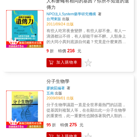
人和蒼蠅有相同的基因？你所不知道的遺
精神疾病之領域，不但對疾病原因亦且對治療
傳力
方法進一步研發，對此類知識有興趣的讀者，
NPO法人System藥學研究機構
著
閱讀本書將會獲得許多樂趣。本書特色★ 以淺
台灣東販
出版
白方式呈現近數年來生物醫學研究新知識的發
2011/09/24 出版
展，可讀性與知識性兼具。
有些人吃宵夜會變胖，有些人卻不會。有人一
滴酒都沾不得，有人卻能千杯不醉。人類身上
的大同小異到底源自何處？究竟是什麼東西控
制了人類的生理時鐘、性格，和體質？也許你
216
9
折
特價
元
不知道，其實，基因決定了你的一生！自19世
紀孟德爾以豌豆交配實驗奠定遺傳學基礎以
加入購物車
來，直到生物科技、遺傳工程蔚為潮流的今
日，基因研究對現今的學者來說仍有許多隱而
不明之處。為什麼人會發胖？為什麼人小時候
可以只喝母奶，長大後卻要攝取別的食物？為
分子生物學
什麼嬰兒遇寒不會發抖？又是什麼東西掌控人
廖婉茹編著
著
的感官？生物的奧妙絕對不只有一百個為什
五南
出版
麼，其幕後黑手──基因，到底是如何運作，著
2009/09/01 出版
實令人好奇。神秘的DNA全長可延伸至1.8公
分子生物學議題一直是全世界最熱門的話題，
尺，卻被收納在直徑僅10微米大的細胞核裡，
從基因到複製人等，在在顯出此一分子生物學
而生物體的一切都是源自這串核?酸化合物上的
的重要性，此一重要性也關係著我們人類的生
基因。你能想像嗎？一串和我們身高幾乎等常
活與經濟活動，包括各式各樣的遺傳學理念的
275
的核?酸化合物，居然存在於比米粒還小的空間
95
折
特價
元
推展與各式各樣序列調查及臍帶血等。 & 本書
內，默默地對我們的大腦和四肢發號施令，實
將艱深之分子生物學以深入淺出的方式加以表
在是令人感到不可思議。在無以計數的基因當
加入購物車