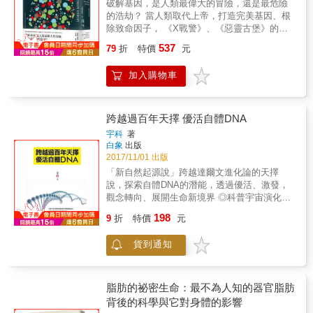
破解基因，是人類最偉大的冒險，還是最危險
人類基因的多樣性，讓人類徹底失去應對未來
的祕密，實際存在於每個細胞的染色體上。這
哪些方面可能取代器官移植？以及近年成功的
的浩劫？ 當人類取代上帝，打造完美基因、根
環境變化的生物學基礎？這項技術會不會侵犯
項遺傳研究成果與達爾文的演化論結合，被運
實例和最新的幹細胞應用說明。
除致命因子， 《X戰警》、《惡靈古堡》的時
尚未出生的嬰兒的選擇權？基因編輯一旦商品
用於優生學上，二戰時造成無數猶太人與雙胞
代已經來臨！ 電影《羅根》取材自他的研究，
化，窮人和富人的鴻溝會不會從此被固化在遺
537
胎遭受人體實驗、監禁及謀殺。一九五三年，
79
折
特價
元
「金鋼狼」休‧傑克曼盛讚：「本書超吸引
傳物質中，再也無法彌合？ 這些問題理所當然
基因研究走入新的境界，科學家破解DNA化學
人！」 人類從何而來？該往何處而去？ 普立茲
需要得到我們的關注和思考。畢竟，我們已經
結構，發現我們的技術足以提取各類癌症、罕
加入購物車
獎得主、紐約時報暢銷書《萬病之王》作者辛
站在區隔歷史和科幻的門檻上。人們也不禁思
見疾病等致病基因，甚至能在胚胎期「定製」
達塔．穆克吉 以一本書貫穿基因千年來對人類
索：人類到底想要一個什麼樣的未來？ 不亞於
完美生命，這些重大發現彷彿昭示著變種人、
的影響 ★ 比爾．蓋茲2016年最愛書籍 ★《紐
物理學相對論與量子力學的基因編輯技術是如
複製人以及實驗室生化危機將不再是虛幻故
約時報》（New York Times）暢銷書榜首
何走到今日的地步，基因科學家們又在想像著
跨越過百年天擇 優活自體DNA
事，人類對完美的追求、對道德倫理的堅持，
★《紐約時報》（New York Times）年度十大
哪種前景，本書值得每位關心人類過去、現在
宇科
著
究竟孰輕孰重？異於常人的生命，該被滅絕
好書 ★《華盛頓郵報》（Washington Post）
和未來的讀者們，共同了解這段科學歷史。
白象
出版
嗎？ 作者穆克吉醫師以一場感傷的家族探病之
年度必讀書籍 ★《西雅圖時報》（Seattle
2017/11/01 出版
旅為始，細細描述破譯遺傳基因之謎的百年過
Times）年度最佳書籍 ★ Amazon年度TOP 20
「新自然起源說」跨越達爾文進化論的天擇
程，數以千計的科學家如何透過不斷實驗及互
★ Amazon超過八百位讀者滿分五顆星推薦 普
說，探索自體DNA的潛能，透過優活、激發，
相合作、彼此競爭，解開一道道謎題，又衍生
立茲獎得主、英國衛報新人獎得主、暢銷書
觀念轉向、展開生命新境界 ◎科普宇宙演化與
一項項謎語。或許，人類從未如今日這般接近
《萬病之王》作者最新力作 一八五六年，在滿
生命起源的各項理論，深入淺出介紹新自然起
生命的真相，我們將從根本改寫「人類」的意
198
是荊棘、搖搖欲墜的聖奧斯定修道院裡，開啟
9
折
特價
元
源說。 ◎論證新自然起源說跨越達爾文進化論
義，眼前正在來臨的是我們將打造的後人類時
了一切探索人類從何而來、走向何方的旅程。
的天擇說、宇宙一體論扭轉偏頗的唯心論及唯
代。
當達爾文、拉馬克等生物學家還在為突變是天
貨到通知
物論。 ◎舉出生物界共同演繹的實例，以及現
擇論還是父母遺留變異而爭論時，年輕的見習
代人生活周遭的實例與新聞事件，說明自體
神父孟德爾擊破停滯了兩千年的遺傳理論，發
DNA的潛能，透過優活、激發，觀念轉向、展
現親子間的相同與相異都自有一套規則可循，
開生命新境界。 生命不是天擇說的蠢如積木隨
脂肪的祕密生命：最不為人知的器官脂肪
繼而激勵後人積極尋找遺傳的關鍵鑰匙。 受到
機堆疊而成，也非神創論的神如泥偶吹氣成
背後的科學與它對身體的影響
孟德爾的研究啟發，科學家發現這個讓代代之
人，微觀底層有其自然引導力，經DNA呈現表