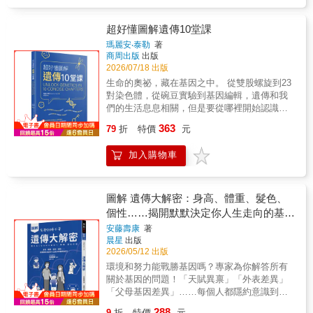
礎。本書以輕鬆而富有畫面感的敘事，帶領讀
是補習班的生物老師，也曾與電視台合作，並
者回到科學誕生的現場，透過達爾文、孟德爾
在動畫版的《工作細胞》中，針對登場的細胞
與果蠅實驗等經典案例，重新看見基因如何在
超好懂圖解遺傳10堂課
們介紹它們的職責與角色特質。本書的深度與
不被察覺的情況下，悄悄塑造萬物的樣貌。
廣度剛好介於專為小學生設計的漫畫類休閒圖
瑪麗安‧泰勒
著
【走進DNA，讀懂生命的語言】當研究從表象
商周出版
出版
書與偏向醫學領域的專業圖書之間，非常適合
深入到分子層次，DNA成為解碼生命的關鍵。
2026/07/18 出版
國中生和高中生。 2.本書的另一大特色是無論
核酸的發現、雙螺旋結構的揭示，以及基因定
再深奧的專業用語，也能將之解釋得淺顯易
生命的奧祕，藏在基因之中。 從雙股螺旋到23
序技術的發展，讓人類第一次得以「閱讀」生
懂。感覺就像是以一本書的價格，買到學霸整
對染色體，從碗豆實驗到基因編輯，遺傳和我
命的訊息。中心法則的提出，描繪出從DNA到
理好的超強筆記！
們的生活息息相關，但是要從哪裡開始認識構
蛋白質的資訊流動路徑，建立起分子生物學的
成我們的最小分子呢?本書以清晰圖解與淺顯文
363
核心架構。這一段歷程不僅是科學突破的縮
79
折
特價
元
字，帶你循序漸進認識遺傳的核心概念。 你將
影，也讓生命從神祕轉為可以被理解、分析與
會學到：DNA：雙股螺旋是由什麼材料構成
操作的系統。【編輯與創造，改寫生命的可
加入購物車
的？蛋白質自我複製：同樣是分裂，細胞分裂
能】隨著技術進步，人類開始不只閱讀基因，
和減數分裂有何不同？顯性基因：是什麼決定
更嘗試改寫它。基因編輯與合成生物學讓生命
了孟德爾的豌豆是高莖或矮莖？基因突變：基
進入可設計的時代，從微生物到複雜系統，科
因突變為什麼發生？又一定是壞事嗎？演化：
圖解 遺傳大解密：身高、體重、髮色、
學家逐步探索如何重新組合生命的拼圖。這些
後天得到的特徵，真的不可能透過基因遺傳給
個性……揭開默默決定你人生走向的基因
技術帶來前所未有的機會，也引發對倫理與邊
後代嗎？基因與健康：為什麼血型O-的人可以
祕密！
界的思考。當生命能被修改與創造，科學便從
安藤壽康
著
捐血給所有人，AB+的人卻只能捐給同樣血型
晨星
出版
觀察者成為參與者，甚至是改變規則的一方。
的人？基因工程：遺傳研究如何促成人工食品
2026/05/12 出版
【分子戰場，醫療與科技的交會】在分子層級
的誕生，又如何成為環境保育的新希望？ 透過
的理解之上，醫學與科技開始交會並產生深遠
環境和努力能戰勝基因嗎？專家為你解答所有
十篇簡潔的章節，輕鬆閱讀、快速吸收，無論
影響。癌症研究、精準醫療與個人化治療，逐
關於基因的問題！「天賦異禀」「外表差異」
是科普入門、生物課補充學習，或滿足對生命
步改變人類對疾病的認知與應對方式。每一個
「父母基因差異」……每個人都隱約意識到並
科學的好奇心，都能從中建立扎實基礎！ 本書
細胞的異常，都可能被追蹤與分析；每一項治
接受這些差異，但一旦涉及遺傳學，公開談論
的特色： 章節大綱：每章開頭列出本章最重要
288
9
折
特價
元