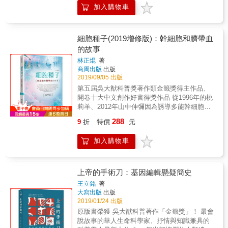
的青少年男女，有時候會苦於性的慾火。這是
此獲得諾貝爾生理學或醫學獎。1968年，華生
加入購物車
學、生物學最重要文獻的窘境。本書著重在介
生物界的自然現象：只要是有活躍性腺的動
所著的超級經典——《雙螺旋》出版。他以犀
紹基因體的基本知識，並補充上一版出版之後
物，就會有情慾，不管是鳥、是魚、還是人。
利、率直的口吻，記錄這科學史上的重要一
的DNA科學最新發現和研究，期許能為讀者做
於是，我們不免要問，要繁衍，就一定要有性
役，更鮮活呈現科學家在工作與生活的各種樣
一次DNA新樂園的導覽。
嗎？其實不然，有些生物，如線蟲可以自體受
細胞種子(2019增修版)：幹細胞和臍帶血
貌。本書是《雙螺旋》的圖文註釋版，除了完
精；或是如一種巨蜥科摩多龍和雙髻鯊，國外
的故事
整保留經典故事，兩位編輯甘恩、維特考斯
就有多件處女生殖的案例！ 在本書中，作者不
基，更發揮偵探般實力，把故事中提及的細
林正焜
著
討論人類性事，而介紹各種有趣的生物「性」
節、人物資料統統挖掘出來。像是華生被指導
商周出版
出版
知識。比如，蜜蜂的命運隨著性別差異有很大
老師痛罵「你這該死的混蛋」；與克里克因為
2019/09/05 出版
的不同，女王蜂瘋狂似的產卵、工蜂（都是雌
《雙螺旋》的出版差點鬧翻，這些珍貴信件都
第五屆吳大猷科普獎著作類金籤獎得主作品、
蜂）終日操勞、雄蜂一生不是等著交配就是等
可在這本《解密雙螺旋》看到。還有，如果你
開卷十大中文創作好書得獎作品 從1996年的桃
死。而造成階級差異的，就是它們的性基因。
好奇故事中提及的「劍橋第一美男子」是誰？
莉羊、2012年山中伸彌因為誘導多能幹細胞研
更稀奇的例子還比比皆是，如蚜蟲，居然在還
華生看胃病的醫師竟然得過奧運金牌！這些原
究獲得諾貝爾醫學獎， 再到2018年的基因編輯
沒有出生之前，就已經「珠胎暗結」，這到底
288
9
折
特價
元
版並未細說的小故事，在本書都有進一步追
雙胞胎，幹細胞科學的發展日新月異，你怎能
是怎麼回事呢？還有，居然有一種紅鮭會因為
溯。感謝勞苦功高的編輯團隊，重現這段科學
不關心？ 幹細胞猶如細胞種子，擁有可以不斷
溫度變動、影響鮭魚性腺發育，而產生雄魚變
加入購物車
史上的重要一步，讓後世讀者彷彿親臨英國劍
自我更新與分化成為成熟細胞的能力。 那麼，
性的情況。 看完有趣的例子，作者也介紹了造
橋、與科學家並肩見證這段科學革命。
幹細胞療法真是人類疾病的救星？ 胚胎幹細胞
成性別的性染色體X、Y基因、賀爾蒙與大腦的
又蘊涵著怎樣的生命奧秘？ 血液疾病患者除了
關係，以及基因是否可以決定性取向，如男性
骨髓移殖，周邊血幹細胞移植也是一種選擇？
上帝的手術刀：基因編輯懸疑簡史
和女性的性取向？同性戀是否是基因所致？還
臍帶血移植可以取代骨髓移植嗎？ 作者以深入
有一個案例，是一個因意外而失去性器官的小
王立銘
著
淺出的文字，娓娓道出你該知道的幹細胞和臍
大寫出版
出版
男孩，成為「教養會改變性別意識」的實驗對
帶血的故事。 1996年，不透過精卵結合而誕生
2019/01/24 出版
象，從小被教養成女孩，以致他和雙胞胎弟弟
的桃莉羊，在科學界引起高度重視。因為桃莉
從此人生大相逕庭。 看完書中各種動物、植
原版書榮獲 吳大猷科普著作「金籤獎」！ 最會
羊的誕生，揭示科技新時代來臨，無性生殖不
物、昆蟲與細菌的有趣案例，生物的各種
說故事的華人生命科學家、抒情與知識兼具的
再是神話！ 2012年，日本京都大學教授山中伸