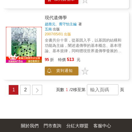
達，藉由在大環境中對地球科學及對科技、社
中，本書特選出與我們日常生活有著密切關聯
會、經濟、教育、學術、文化、政治、宗教及
的50種基因，解說它們如何操控人類的行為、
國際舞台上的影響力，從不同的立足點上加以
感知、思考和體質，密切影響著我們的每一
研究與剖析各種分子生物學現象。藉由本書可
現代遺傳學
天。本書特色◎ 圖文並茂，附有完整清晰的染
瞭解分子生物學上的小常識與豐富的新分子生
趙壽元、喬守怡主編
著
色體圖片。◎ 從日常生活細節當中切入，認識
物學高科技知識。不僅可作為大專院校通識教
五南
出版
體內奇妙的基因。
育課程之教科書，亦可做為一般民眾想要瞭解
2007/05/01 出版
一般分子生物學的實用性叢書。
全書共分十章，從基因入手，以基因的結構和
功能為主線，闡述遺傳學的基本概念、基本理
論、基本規律，同時體現世界遺傳學發展的最
新動態；在內容方面凡涉及 細胞生物學、生物
513
95
折
特價
元
化學等學科的內容都從簡從略，避免不必要的
重複；既簡明扼要，又條理分明，可提供生物
貨到通知
科學、生物技術、生物工程專業、農林、醫藥
等相關領 域教學，也可為從事生命科學研究的
人員提供新的視角。
1
2
頁數
1
/2
移至第
頁
關於我們
門市查詢
分紅大聯盟
客服中心