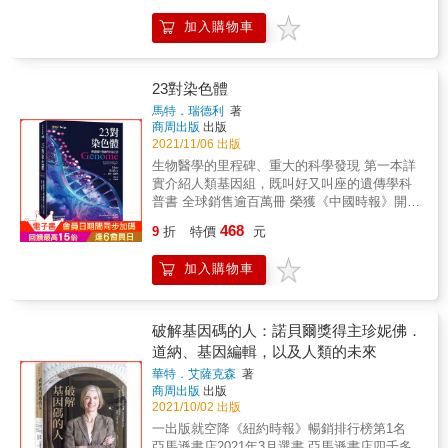
我們一睹尋常科學人生以及伴隨它的奉獻精
經有相當大的應用，市面上也可以找到很多基
神。&mdash;&mdash;史蒂文．普爾（Steven
加入購物車
因改造大豆、玉米等等產品。近年發現的
Poole），《電訊報》（The Telegraph，英
CRISPR系統則提供了更準確的基因編輯工具，
國） & 穆克吉把本來互不連貫的敘事融合在一
可以針對任意生物的單一基因做刪除和修改，
起，經常援引病患的歷程。我們不時聽到他們
效率更是有爆炸性的進步。除了針對農作物，
23對染色體
的聲音，提醒讀者：無論我們的知識多麼淵博
這項技術甚至可以應用在醫學上，永久的修改
高深，仍然有很多事物待學習。妙筆生花，很
馬特．瑞德利
著
人類的基因組成。 & 躍上焦點的CRISPR 2018
難不起共鳴。&mdash;&mdash;瑪麗．沃迪卡
商周出版
出版
年，中國生物學家賀建奎透過基因編輯技術改
2021/11/06 出版
（Marie Vodicka），《科學》（Science） &
造了一對雙胞胎的基因，並宣稱這一對雙胞胎
醫師兼生物學家穆克吉對人體中微乎其微發揮
生物醫學的里程碑、重大的科學發現 第一本詳
未來會對愛滋病具有免疫力。這個事件引起了
功能的非道德力量深感著迷。他最新的書在探
實介紹人類基因組，既叫好又叫座的遺傳學科
生物學界和國際社會的軒然大波，其中應用的
索演化、突變，和疾病的過程中，把所有的生
普書 全球銷售逾百萬冊 榮獲《中國時報》開卷
CRISPR 技術也躍上檯面成為新聞熱議的焦
物都分解成它們的基本元素。穆克吉的文筆有
十大好書、《紐約時報》編輯十大最佳選書
468
點。2020年，道納和夏本提爾因為發現了
9
折
特價
元
時被歸為浪漫派，因為他用親密和驚奇來描述
「以充滿創意的手法，把極端學術性的人類遺
CRISPR系統而獲頒諾貝爾化學獎。但到底什麼
如此微小的生命跡象和現代醫學希望解決的複
傳學知識寫成人人可讀的科普讀物
是CRISPR？基因編輯又會對我們的生活帶來什
加入購物車
雜難題。&mdash;&mdash;派崔克．拉帕
&hellip;&hellip;不用一張圖片，也能帶領讀者很
麼樣的影響？ & 我們是否真的準備好迎接這個
（Patrick Rapa），《費城問詢報》（The
愉快地走進人類遺傳學的殿堂。」
改變人類的重要技術？ 如同2018年轟動一時的
Philadelphia Inquirer） & 穆克吉是熱情、專業
&mdash;&mdash;武光東教授 人類的基因組
基因編輯雙胞胎，像這樣修改會一代一代流傳
的導遊&hellip;&hellip;他也是一位技巧精湛，風
（genome）是由23對染色體所組成的完整基因
破解基因碼的人：諾貝爾獎得主珍妮佛．
的基因是可以接受的嗎？誰又能決定哪些應用
格獨具的作家。他把科學家精彩的故事、他自
組合，也可以說是人類的一部自傳。這套基因
道納、基因編輯，以及人類的未來
是可以接受的？《表觀遺傳大革命》作者奈莎‧
己有時因病人和朋友去世而痛苦的記憶，以及
組採用四個英文字母（A,T,G,C；代表四類鹼基
卡雷將要在這本書中從原理、應用到未來的道
華特．艾薩克森
著
細胞運作的複雜科學交織在一起&hellip;&hellip;
對）來組合，DNA（去氧核糖核酸）總計包含
商周出版
出版
德思辨帶我們全面探索基因編輯這個改變我們
他的雄心再度獲得報償，創造了百科全書式的
了三十億個這類字母。 三百多萬年以來，我們
2021/10/02 出版
生活的重要技術。
探索，了解我們如何到達現在這個情況──並勾
的基因組代代相傳，並經過編輯、刪除、突變
一出版就空降《紐約時報》暢銷排行榜第1名
勒出我們對未來必須提出的問題。
與增添。 作者從人類的23對染色體裡各選出一
亞馬遜書店2021年3月選書 亞馬遜書店四千多