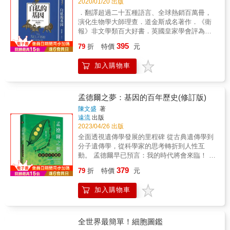
2020/01/20 出版
．翻譯超過二十五種語言、全球熱銷百萬冊，
演化生物學大師理查．道金斯成名著作．《衛
報》非文學類百大好書．英國皇家學會評為
「最有啟發性的科學書籍」我們都是求生存的
395
79
折
特價
元
機器——機器人的化身，暗地裡已被輸入某些
程式，用來保養這些叫做「基因」的自私分
加入購物車
子！──道金斯基因極度自私。它為了達成複製
自己的目的，把我們這些生物當作機器人，暗
地操弄著我們求生繁殖，演化出各種行為，舉
凡：雌性會慎重審視追求者、雄性必須搶地盤
孟德爾之夢：基因的百年歷史(修訂版)
才受青睞、布穀鳥幼雛會把養父母的蛋扔下
陳文盛
著
樹、幼鳥餓了會哭叫、雄鹿長出美麗的叉角、
遠流
出版
瞪羚看到敵人會跳高示警、猴子彼此抓蝨子、
2023/04/26 出版
乃至蜜蜂分工合作的社會生活，都是自私基因
全面透視遺傳學發展的里程碑 從古典遺傳學到
的產物。不過，基因沒有意識，怎麼能夠既
分子遺傳學，從科學家的思考轉折到人性互
「自私」又「合作」呢？道金斯藉本書告訴我
動。 孟德爾早已預言：我的時代將會來臨！ 完
們，這些無關好壞、無關對錯，都是天擇的結
整而全面的遺傳學科普本土著作 吳大猷科普著
379
果。然而，基因也讓人類發展出能思辨的大
79
折
特價
元
作佳作獎得主 陳文盛教授 經典力作 果蠅、黴
腦，使得地球上只有我們可以擺脫基因的控
菌和噬菌體如何貢獻分子生物學的發展？ 華
制。
加入購物車
生、克里克、威爾金斯、佛蘭克林與鮑林如何
競爭解構DNA？ 遺傳密碼的解碼如何讓科學家
忙了十幾年？ & 龍生龍、鳳生鳳，老鼠的兒子
會打洞。一開始沒有人知道「基因」的存在！
全世界最簡單！細胞圖鑑
環遊世界的達爾文與隱身修道院的孟德爾，各