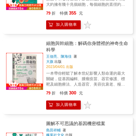
智力平平的孩子了嗎？ 那些名垂千古的偉大天
了更細微的生命世界，具有更廣泛的應用層
雜。如果把細胞比喻成一間大小適中的客廳，
碑，後來的研究成果，大部分可以視為這一
大約擁有幾十兆個細胞，每個細胞的直徑約為
才，很多都出生於中下階層的普通家庭！ & ▎
面。——楊健志
那麼儲存遺傳藍圖的細胞核，就如金龜車般
「細胞學說」的註腳。然而在七十年前，科學
0.01公釐。如果每個細胞都像人這麼大，那麼
用「生物鑰匙」來認祖歸宗，說不定你是哪個
355
79
折
特價
元
大；金龜車旁，約有半打的懶骨頭靠椅，疊成
家確定了DNA的分子結構，「生命藍圖」從隱
一個成人的身體從頭到腳量起來就會有幾百公
大人物的後代！ 科學家證實：驚！透過遺傳學
一堆，每隔一段時間，就有一些高爾夫球大小
喻變成明喻，生物學研究開始深入「分子」層
里那麼高。從受精卵這個可以說是最重要的單
分析，曹雪芹其實是曹操的後代！ DNA中有一
加入購物車
的氣泡，自那疊懶骨頭靠椅中冒出，緩慢飄
次。此後「細胞學說」退居幕後，成為日漸凋
一細胞的角度來看，促成這個龐大且錯綜複雜
段區域是以片段為基礎重複數次，且發生突變
浮……這間客廳裡，還織滿了密密麻麻的繩
謝的「老兵」。 本書提醒我們，所有與生物機
細胞群的編舞實為驚人。所有這些不具思考能
的機率為三千萬分之一， 也就是說，有血緣關
網，有些繩索直直延伸，有些則像樹枝般長出
能相關的分子機制，都存在「細胞」之內，在
力的細胞是如何協調行動以創造出具有知覺的
係的人就算是隔了幾十代，其家族遺傳下來的
分枝，還有些細繩在纏繞金龜車一番後，延伸
特定的細胞環境中才能發生作用。作者身為臨
人類呢？長期以來，科學家們一直在努力讓懷
細胞與幹細胞：解碼你身體裡的神奇生命
特殊DNA也基本上不會改變， 這個超低的突變
到牆上。你還可見到許多香腸狀的物體，沿著
床腫瘤醫師，對於「細胞」失靈、變態的後果
孕更容易、更安全、更成功。在《生命之舞》
科學
機率就等於是一把「生物鑰匙」，直接可以破
繩索滑動，更有許多像漏了氣的熱氣球，鬆散
特別有感。他甚至提醒我們：新冠大疫其實揭
中，發育和幹細胞生物學家瑪格達萊娜．澤尼
譯兩千多年前古人的基因， 別說不可能，你說
王佃亮、陳海佳
著
的摺疊著，上面還黏了數千顆彈珠呢！相當於
露了我們對於涉及的免疫機制與細胞的無知。
克－格茨將我們帶到了理解人類生命創造的前
不定就是哪個朝代的皇室後人！ & ▎梵谷經典
大旗
出版
客廳牆壁的細胞膜，則是細胞最重要也最活躍
我們需要更多的知識，更需要謙卑。～～王道
線。她花了 20 年時間解開發育的奧秘，從一顆
名畫，差點因為遺傳學跌下神壇？ 梵谷最經典
2023/04/01 出版
的部位。細胞膜上有數千個「門房」，每個都
還／生物人類學者 & 穆克吉在《細胞之歌》中
簡單的受精卵變成一個擁有 40 兆個細胞的複雜
的油畫作品《向日葵》，竟曾被質疑為「一個
一本帶你輕鬆了解本世紀影響人類命運的最大
有特定送往迎來的對象……
巧妙地結合科學知識與人性故事，透過詩意的
人類。澤尼克－格茨的研究工作既實用又驚
精神失常的印象派畫家在創作時的誇張想
關鍵，從基因編輯、腫瘤疫苗、器官修護、標
比喻和接近偵探小說的筆法，帶領我們深入探
人：她對小鼠、人類和人造胚胎模型的開創性
像」？ 因為一般常見的向日葵只有一圈花瓣，
靶及細胞療法、人造器官、美容抗衰老、糧食
索細胞世界，並揭示這些微小生命單位在醫
實驗為更多女性如何維持懷孕帶來了希望。
畫中的向日葵卻有兩圈、且舌狀花瓣又密又
危機解方到神祕的複製人，為你一一揭開細胞
學、科學和人類生活中的重要性。 本書涉及癌
《生命之舞》處理科學最強大的力量和人類最
300
79
折
特價
元
長， 因而被認為是「一段不可信的囈語」， 直
與幹細胞的奧祕。 本書特色 《細胞與幹細胞》
症、心臟病、不孕症、憂鬱症等病患，展示了
關心問題的交點，對未來生育能力和生命本身
到植物學家將普通向日葵與突變株雜交，並進
講述了細胞與幹細胞的基本概念、理論和技
科學研究如何實際影響人們的生活。在探討免
的描繪極具啟發性。
加入購物車
行基因測定， 證明了梵谷畫中的向日葵是受到
術，內容通俗易懂，講解深入淺出，圖文並
疫療法、幹細胞、基因工程等領域的最新進展
某種單一顯性基因的影響，為基因突變的產
茂，是一部不可多得的優秀科普讀物，我向喜
時，不僅揭示了科學的希望，也指出了其中的
物， 科學家進一步遍尋向日葵種系譜內的各大
歡閱讀、熱愛科學、希望了解細胞與幹細胞的
挑戰，並透過一系列感人故事展示了這些科學
成員，繪製出完整的系譜圖， 證明基因突變的
朋友們推薦本書──2010年諾貝爾經濟學獎得
圖解不可思議的基因機密檔案
發現如何改變人們的生命。～～黃貞祥／清華
品種正是梵谷在19世紀看到的，並非畫家神經
主、英國社會科學院院士 Christopher A.
大學生命科學暨醫學院分子與細胞生物研究所
島田祥輔
著
失常的臆想！ & 本書特色 & 關於DNA的研究，
Pissarides
副教授副教授 & 專業推薦 & 王道還 生物人類
楓葉社文化
出版