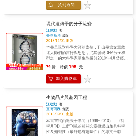
的人類文明對於地球的生態環境來說，是一種
圖。它將告訴你： &bull;為什麼即使你已從童
貨到通知
惡性度很高的癌症。 & 從地球的角度，既然無
年遭受霸凌的心理創傷中康復，你的基因卻仍
法用正常的辦法控制人類的數量，就只好用非
可能留下終身疤痕？ &bull;果糖讓水果嚐起來
正常的辦法解決問題，也就是通過傳染病來減
甜蜜可口，但為何只要你擁有某種基因，攝取
少人類的數量。 & &diams;小小的細菌曾使無
現代遺傳學的分子流變
蔬果就等於為自己買下一張通往驗屍官辦公室
數士兵死於無法控制的傷口感染。 一次咽喉
江建勳
著
的單程票？ &bull;為什麼吞下最常見的止痛藥
炎，也會讓人命喪黃泉。 &diams;細菌、病毒
臺灣商務
出版
相當於反覆為自己施打嗎啡──如果你有某種特
殺人於無形，人類只能束手就擒？ 面對它們的
2013/11/01 出版
定基因組合的話？ &bull;保險公司如何合法運
入侵，人類展開絕地反攻&hellip;&hellip; & 從
本書呈現對科學大師的崇敬，刊出幾篇文章敘
用你的遺傳資料，來預測你和你的兒女有多大
一萬年前開始它們成了人類的敵人。 & 細菌對
述大師們的言行與思想，尤其發現DNA分子模
的失能風險，以及這點如何影響他們提供給你
於地球來說不僅是無害的，而且是必不可少
型之一的大科學家華生教授於2010年4月曾經來
的承保範圍？ &bull;如何與醫生進行這輩子最
的。細菌幫助自然界完成了生態循環，地球才
過臺灣訪問，給予四場精闢的演講，鋒頭最
最重要、足以挽救你的生命的會談？ &bull;為
198
能新陳代謝。致病微生物在人類出現之前就存
79
折
特價
元
健，他幾乎是現存於世間最具傳奇性的人物。
什麼那些影響上百萬人的醫療問題，解決關鍵
在，並且在人類出現後很長一段時間內，和人
當然另一位大師克立克也沒被忽視，有許多科
竟是落在罕見遺傳疾病患者的身上？ 在這本創
類和平共處， 對人類來說，細菌的存在是至關
加入購物車
學家甚至認為他比華生聰明而且謙虛，人格尤
格趨新的著作中，莫艾倫醫師採用無論就科學
重要的，沒有細菌，人類也無法存活。只是從
其偉大。薩爾斯頓算是較後輩的分子生物學
或醫學而言，都稱得上範圍廣泛且相當有趣的
一萬年前開始它們成了人類的敵人。 & 人類要
家，同樣獲得2002年的諾貝爾獎，他是人類基
跨學科方式，來解釋為何藝術、歷史、超級英
生存，病毒也要生存，雙方不得不為了生存而
因組計畫英國的領導科學家。另外談到遺傳大
雄、性工作者及體育明星，全都有助於我們理
生物晶片與基因工程
戰 & 病毒早在生命出現得早期就進化成功。最
師摩根，以果蠅作為實驗動物居然建立現代遺
解生活對基因產生的影響，以及基因對生活產
江建勳
著
後一次病毒基因成為人類基因一部分的時間在
傳學的一片天，令人驚奇；本書書名《現代遺
生的作用。這本書將深刻改變你對基因、健康
臺灣商務
出版
距今十萬年到一百萬年之前，跨越了九十萬年
傳學的分子流變》其實是相對於摩根較傳統的
與生命的看法。
2013/09/01 出版
的時間。因為人類的基因至此已進化完成，變
遺傳學而定。 本書特色 ★ 將過去四十年中
本書嘗試由過去十年間（1999~2010），《科
的非常穩定，且具排他性。這樣一個過程導致
《科學月刊》所刊載的各學科文章按編成專
學月刊》上所刊載的相關文章挑選出兼具科學
對人體而言病毒和其他微生物不同，其他微生
書。 ★ 本書上相關文章是挑選出兼具科學性及
性及知識性（最好也有趣味性）的專文呈獻給
物雖然也在人體內，而病毒則成了人體的一部
知識性、趣味性的專文呈獻給讀者閱讀，主要