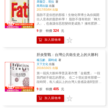
間彼此「相像」的祕密，實際存在於每個細胞
席薇亞．塔拉
著
達。 藉由激發自體的DNA潛能，觀念轉向，撥
商周出版
出版
的染色體上。這項遺傳研究成果與達爾文的演
開雲霧，抓住珍貴轉折向上機會，生命將開展
2017/03/04 出版
化論結合，被運用於優生學上，二戰時造成無
另番新境界。 1983年，麥克林桃得到諾貝爾獎
數猶太人與雙胞胎遭受人體實驗、監禁及謀
脂肪不是你想的那樣！生物化學博士為你揭開
――就如同愛因斯坦時空可變論推翻了牛頓時
殺。一九五三年，基因研究走入新的境界，科
出人意表的脂肪科學！ 脂肪不僅有助於「轉大
空恆定論一般，麥克林桃女士發現了跳躍基因
學家破解DNA化學結構，發現我們的技術足以
人」，也會讓你思想變得更成熟？ 擁有肥胖基
不僅打破了DNA恆定論，徹底顛覆DNA一成不
提取各類癌症、罕見疾病等致病基因，甚至能
因就沒救了嗎？女人要瘦就是比男人困難？ 追
變刻板印象。 本書深入淺出論證新自然起源說
324
9
折
特價
元
在胚胎期「定製」完美生命，這些重大發現彷
求超低體脂率，當心骨質疏鬆、免疫力下降？
跨越達爾文進化論的天擇說、宇宙一體論扭轉
彿昭示著變種人、複製人以及實驗室生化危機
怎麼做可以減去壞脂肪，增加好脂肪？ 少了脂
偏頗的唯心論及唯物論；更說明深層DNA凌駕
加入購物車
將不再是虛幻故事，人類對完美的追求、對道
肪，體重不只會增加兩倍，智力也會受影響？
表層的腦、優活自體的DNA激發生命的潛能，
德倫理的堅持，究竟孰輕孰重？異於常人的生
肥胖也可能會「傳染」？為何明明吃得不多，
並多方面舉出現代人生活周遭的實例與新聞事
命，該被滅絕嗎？ 作者穆克吉醫師以一場感傷
體重卻節節上升？ 稍胖的病人在接受重大手術
件，說明優活自體DNA的優勢。 健康、快樂、
的家族探病之旅為始，細細描述破譯遺傳基因
的預後情況，反而比體重正常的病人好？
肝炎聖戰：台灣公共衛生史上的大勝利
成功是人類的祈求，台灣廟宇、神壇多達數萬
之謎的百年過程，數以千計的科學家如何透過
&hellip;&hellip; 你或許不喜歡脂肪，但你的身
座，有些禪師甚至擁有數十萬信徒，只要與神
楊玉齡、羅時成
著
不斷實驗及互相合作、彼此競爭，解開一道道
體可不是如此。事實上，你的身體內建了許多
天下文化
出版
佛沾上邊，宛如靈光聚眾。但是人類無法引導
謎題，又衍生一項項謎語。或許，人類從未如
緊捉住脂肪不放的防禦機制！例如，脂肪能利
2016/10/21 出版
神，只能引導自體DNA。本書提出優活DNA的
今日這般接近生命的真相，我們將從根本改寫
用幹細胞再生，在它感覺受到威脅時也會奮力
方法，藉此激發生命的潛能。穿透過一般坊間
第一屆吳大猷科學普及著作獎「金籤獎」 一段
「人類」的意義，眼前正在來臨的是我們將打
提高食慾以防被消滅，甚至利用細菌、遺傳與
書籍所注重表層的腦，直接貫徹到底層的
我們絕不能忘的歷史。 在二十世紀曾有那麼一
造的後人類時代。
病毒來擴張版圖！ 想要瘦個十公斤？你得跟脂
DNA，令個人祈望得以達成。
段時間，有八成以上的台灣人曾感染過B型肝炎
肪攜手合作，一味對抗絕非上策。塔拉博士解
病毒，其中每五個人中可能就有一人終身帶
405
釋了你身上的脂肪如何影響你的食慾與意志
9
折
特價
元
原，每年更約有一萬多人死於肝病。這樣有如
力、它在受到攻擊時會如何頑強反抗，以及它
「國病」般的詛咒，激發了台灣醫界的有志之
為何總能快速重回你身上。 《脂肪的祕密生
加入購物車
士與外國團隊向這個「頭號殺手」宣戰。這一
命》糅合歷史觀點與最尖端的科學研究，揭露
段醫界、學界、民間，以及政府部門相互合
了脂肪的真實身分：它是個內分泌器官，而且
作，眾志成城戰勝B型肝炎的成果，讓台灣揚名