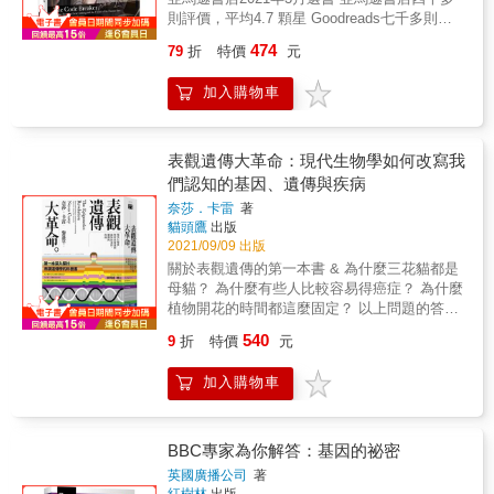
&mdash;&mdash;漢娜．庫赫勒（Hannah
個新發現的基因，述說其故事，並將人類與其
則評價，平均4.7 顆星 Goodreads七千多則讀
Kuchler），《金融時報》（Financial Times）
遠祖的歷史，由生命誕生之初娓娓道來，鋪陳
者評價，平均4.4顆星 《賈伯斯傳》、《達文西
& 穆克吉對骨髓移植早期努力的報導觸動人
到未來醫學的啟蒙之際。 他羅列了我們與細菌
474
79
折
特價
元
傳》作者最新力作 2020年諾貝爾化學獎得主珍
心。他對於幹細胞的討論是一流的水準
共有的基因、使我們有別於黑猩猩的基因、讓
妮佛．道納傳記，她的研究足以改變人類歷
&hellip;&hellip;總而言之，本書是與眾不同的細
我們罹患重疾的基因、可能影響我們的智力的
加入購物車
史！ 「今年的大獎與生命密碼的改寫有關。這
胞頌歌──它們的結構與功能、共通之處、多樣
基因、賦予我們語言文法能力的基因、指引我
些基因剪刀把生命科學帶入一個新紀元。」
性、相互的關聯，和無限的可能性，充滿驚奇
們的身體與頭腦發展的基因、讓我們具有記憶
──2020年諾貝爾化學獎聲明 華特．艾薩克森
感和人性。──《書單》雜誌（Booklist） &
力的基因、促使我們展現先天與後天之神妙融
再次以其生花妙筆，引領讀者進入生物科學界
表觀遺傳大革命：現代生物學如何改寫我
《細胞之歌》引人入勝且深具啟發性，鼓勵我
合的基因、為達其自私目的而侵犯我們的基
奇才、2020年諾貝爾化學獎得主珍妮佛．道納
們重新思考對醫療科學的歷史研究，並想像細
們認知的基因、遺傳與疾病
因、相互爭鬥的基因與記載人類遷徙歷史的基
的世界。 這個世界有合作也有競爭，有學術研
胞生物學可以如何重塑醫學和公共衛生。
因&hellip;&hellip;全書深入淺出，諧趣盎然，帶
奈莎．卡雷
著
究也有商業競合，有專利大戰也有科研人的情
──《書評專頁》月刊（BookPage）（加星書
領讀者一窺人類遺傳之堂奧，自2000年出版以
貓頭鷹
出版
誼&hellip;&hellip; 足以改變人類世界的CRISPR
評） & 才華洋溢的故事敘述者&hellip;&hellip;
來，一直是遺傳學領域最受歡迎之科普讀物。
2021/09/09 出版
基因編輯技術，不僅充滿基因治療與未來醫學
作者對醫學近期未來的想法（醫學「甚至可能
關於表觀遺傳的第一本書 & 為什麼三花貓都是
的機會，也饒富各種生物技術應用的商機。 基
會創造合成版的細胞，以及人類的各個部
母貓？ 為什麼有些人比較容易得癌症？ 為什麼
因編輯極可能改變人類歷史，所有人都應該一
分」）既令人信服又深具啟發，他的敘述中交
植物開花的時間都這麼固定？ 以上問題的答
讀！ 小學六年級的珍妮佛．道納，有天放學回
織了易於理解的細胞生物學和免疫學解釋。這
案，可能都來自「表觀遺傳學」！ & ◎徐明達
家時，發現父親在她床上放了一本書名為《雙
540
是穆克吉又一本佳作。&mdash;&mdash;《出
9
折
特價
元
博士（前陽明大學副校長）專業審定 ◎新增阮
螺旋》的平裝書。她把書往旁邊一擺，想著這
版者周刊》（Publishers Weekly）（加星書
麗蓉博士（中研院基因體研究中心研究員）更
大概又是一本自己熱愛的偵探小說。等到某個
評） & 穆克吉，醫師、醫學教授，和普立茲獎
加入購物車
新二○二一年最新科學發展 & 基因只是一個腳
下著雨的週六開始看這本書後，她知道，從某
得主（萬病之王），能夠以既直接又有趣的方
本，後天的一切影響更大！ 2000年6月26日，
個角度來說，自己猜對了。隨著書頁的翻動，
法解釋困難的觀念&hellip;&hellip;充滿啟發的細
人類基因體定序宣布完成。我們似乎掌握了生
書中競相發現生命密碼競賽背後的高潮跌起劇
胞生物學之旅&hellip;&hellip;作者的另一本傑
命的藍圖，以為可以著手解決各種遺傳的疑難
BBC專家為你解答：基因的祕密
情，讓道納愈發入迷。後來就算她的高中輔導
作，我們希望這些精彩之作在未來幾年能夠繼
雜症。但時至今日我們仍不確定一些癌症是如
老師告訴她女孩子不會成為科學家，她依然決
英國廣播公司
著
續增加。&mdash;&mdash;《柯克斯評論》
何發生的，也無法解釋同卵雙胞胎的遺傳疾病
紅樹林
出版