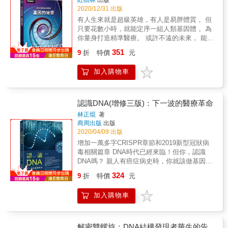
定朝著科學家之路勇往直前。 想要瞭解大自然
（Kirkus Reviews）書評雜誌（加星書評） &
發病率並不相等的問題。事實上，比起單純死
2020/12/31 出版
運作方式的渴望以及希望把發現轉為發明的熱
板的藍圖，基因更像一部腳本，有著基礎的規
情，一路驅使道納向前走，並邁入了《雙螺
有人生來就是超級英雄，有人是易胖體質， 但
則也保留各種開關的選擇。 & 基因的開關 如同
旋》作者詹姆斯．華生所告訴她的，繼他與其
只要花數小時，就能定序一組人類基因體， 為
分化成不同器官的細胞，同樣的基因會因為外
他人共同發現DNA結構之後的最重要生物學進
你量身打造精準醫療。 或許不遠的未來， 能再
在環境而展現出不同的形態。這樣的與傳統的
程當中。她與合作者將自然界的一個奇特現
見到已滅絕的尼安德塔人、長毛象， 複製人可
351
遺傳學不同，表觀遺傳關心的是來自DNA、
9
折
特價
元
象，改造成了一項可以改變人類的發明──可以
能成真嗎？ 本書精選《BBC知識》國際中文版
RNA修飾後產生的變化，這樣的修飾可能來自
編輯DNA的簡易工具。被眾人稱為CRISPR的
關於「基因」的最新研究專題， 揭開DNA的過
激素、溫度等外在環境的刺激。這些因外在環
加入購物車
這項工具，開啟了一個帶來醫藥奇蹟的美麗新
去、現在與未來。 & ⊙第一章：基因的祕密
境開關所開啟的型態甚至可能遺傳下去。 & 第
世界，但同時也引發了諸多道德問題。 在
DNA密碼 先天與後天的橋梁：表觀遺傳學 病毒
一本深入探討表觀遺傳學的科普書 遺傳學家奈
CRISPR的研發過程中，道納與共同獲得諾貝爾
影響人類演化 人體細胞全解密 & ⊙第二章：基
莎‧卡雷在本書中透過開花植物、三花貓、小鼠
獎的夏彭蒂耶之間的友誼和競合關係、道納與
因與健康 你是天生的超級英雄嗎？ 肥胖都是基
認識DNA(增修三版)：下一波的醫療革命
實驗、蜜蜂雌雄遺傳、果蠅突變等等研究探討
其研究室夥伴的相互支持、道納與其他研究
因惹的禍？ 失明治療新解方 抗生素的抗藥性
林正焜
著
基因與外界之間的互動關係，也探索了這一門
CRISPR科學家間的論文發表時間賽跑
基因淘金熱 從狗身上尋找長壽祕訣 返老還童
商周出版
出版
學科對人類的深遠影響。原書出版於2013年，
&hellip;&hellip;，各種人性的考驗與科學家間的
量身打造的精準醫療 & ⊙第三章：基因大未來
2020/04/09 出版
2016年中文版邀請陽明大學生化學家徐明達教
良性與惡性競爭逐漸浮上檯面，也造成了日後
複製羊，後來呢？ 三親嬰兒將迎來曙光？ 該拒
增加一萬多字CRISPR章節和2019新型冠狀病
授全文專業審定，本次2021新版更邀請中研院
的專利大戰、生技公司商業競爭、基因編輯寶
絕基改食物嗎？ 生物駭客
毒相關篇章 DNA時代已經來臨！但你，認識
阮麗蓉教授增補了至目前為止的最新科學成
寶的道德議題，這究竟是生物科學之幸或不
DNA嗎？ 親人有癌症病史時，你就該做基因檢
果，可說是認識表觀遺傳的第一本書。 & & ●
幸？協助發現了基因剪刀後，道納成了道德議
查嗎？ 甲基化過與不及都可能致癌？ 複製人真
各界聯合推薦(按姓氏筆畫序) ◎王雯靜／清華
題角力的主導人物之一，同時也在2020年與她
324
9
折
特價
元
的可能嗎？CRISPR基因編輯技術有哪些功用與
大學生命科學系特聘教授 ◎李家維／《科學
的合作夥伴埃瑪紐埃爾．夏彭蒂耶共同榮獲諾
影響？ COVID-19讓全球聞之色變，2019新型
人》雜誌總編輯 ◎林正焜／醫師、科普作家 ◎
貝爾化學獎。 新冠疫情蔓延全球，於是
加入購物車
冠狀病毒為什麼比SARS可怕？ 為什麼瑞德西
郭博昭／國立陽明大學腦科學研究所及神經科
CRISPR被迅速轉為應用來抵禦病毒、研發疫
韋這類的核苷酸類似物藥物可以對抗病毒？ 基
學研究所所長 ◎許翱麟／國立陽明大學生化暨
苗，道納也肩負起領頭羊的責任，召集相關研
因療法是人類的未來救星嗎？ 本書詳述基因科
分子生物研究所教授 & 由淺入深，並介於科普
究科學家，大家摒棄成見，並肩合作，共享智
學的入門知識，並補充最新的研究與發現， 身
與專業之間的寫法，可以很生動地讓讀者了解
解密雙螺旋：DNA結構發現者華生的告