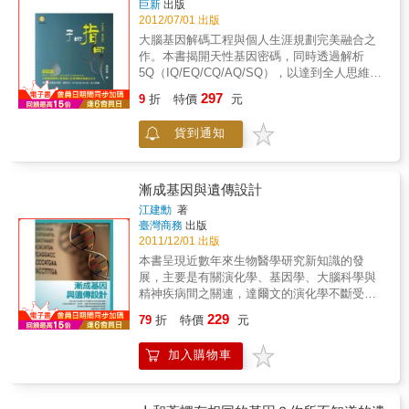
巨新
出版
的種子播灑在年輕的生命中，讓科普列車的功
2012/07/01 出版
效發揮更大之效益。本書特色．橫跨自然科
大腦基因解碼工程與個人生涯規劃完美融合之
學、社會科學、應用科學多方領域．集結清大
作。本書揭開天性基因密碼，同時透過解析
教授演講內容，萃取科普最精華知識．時時保
5Q（IQ/EQ/CQ/AQ/SQ），以達到全人思維的
持好奇心，領略蘊含無限奧秘的科學現象
境界。
297
9
折
特價
元
貨到通知
漸成基因與遺傳設計
江建勳
著
臺灣商務
出版
2011/12/01 出版
本書呈現近數年來生物醫學研究新知識的發
展，主要是有關演化學、基因學、大腦科學與
精神疾病間之關連，達爾文的演化學不斷受到
小規模的挑戰，固然無法撼動其主流地位，卻
229
79
折
特價
元
也給其他科學家帶來另類思考的空間。其他議
題如「完美主義者不完美」、「霸凌心理學」
加入購物車
與「強迫行為異常症──錯在基因還是大腦？」
等都與大腦、基因及精神疾病息息相關，皆為
探討大腦與基因知識的新研究成果，大腦科學
加上基因學使得神經科學家更能深入了解人類