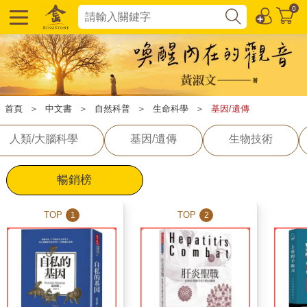
0
首頁
＞
中文書
＞
自然科普
＞
生命科學
＞
基因/遺傳
人類/大腦科學
基因/遺傳
生物技術
暢銷榜
TOP
TOP
1
2