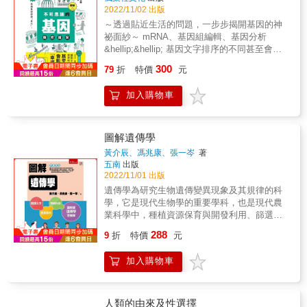
是一門龐雜且仍存在許多未知的科學，涉及到
學者&& 冬陽 央廣「名偵探科普男」主持人 吳
2022/11/02 出版
遺傳學、生物學、量子力學等多個領域，本書
其穎 兒科醫師、YouTube頻道「蒼藍鴿的醫學
～透過貼近生活的問題，一步步揭開基因的神
細談自孟德爾開始多位遺傳學、分子研究領域
天地」創辦人&& 林從一 華梵大學校長、哲學
祕面紗～ mRNA、基因組編輯、基因分析
著名學者及其學說，並將牽涉到生物學、物理
博士 寒波 科普作家，「盲眼的尼安德塔石器
&hellip;&hellip; 基因文字排序的不同甚至會影
學、細菌研究、資訊文獻研究等相關內容詳細
匠」板主&& 黃筱鈞 臺灣大學分子與細胞生物
響到「幸福感」，你能想像嗎？ ．哪些疾病會
闡述，讓讀者可以了解DNA的研究源流及現有
300
79
折
特價
元
研究所教授 & 各界讚譽 & 這是集體的願望
遺傳？ ．mRNA疫苗是什麼？ ．藉由基因組編
的技術成果，對神奇的人體組成奧祕更了解！
&mdash;&mdash;數兆獨立細胞個體之間的合
輯可以種出營養豐富的蔬菜？ ．為什麼三色貓
&
加入購物車
作，造就一個獨立的人，穆克吉的書找到了它
都是母的？ ．運動員擁有特殊的基因？ ．未出
的意義和魔力。&mdash;&mdash;傑佛瑞．克
世嬰兒的基因是可以操控的嗎？ ．為什麼女性
魯格（Jeffrey Kluger），《時代》雜誌 & 穆克
的平均壽命比較長？ ．基因分析服務可以做到
吉為他奔流的智慧找到了一個特別寬廣的主
什麼程度？ 近年突然出現的新型冠狀病毒
圖解遺傳學
題。&hellip;&hellip;穆克吉勾勒的點彩畫場景，
（COVID-19）大大改變了人類的生活型態，
黃介辰、馮兆康、張一岑
著
他解說的熱情，和他畫龍點睛的比喻，屢屢讓
新聞中也冒出了PCR篩檢、mRNA疫苗等陌生
五南
出版
我目眩神馳。&mdash;&mdash;珍妮佛．薩萊
的詞彙。 其實，PCR、mRNA、基因組這些詞
2022/11/01 出版
（Jennifer Szalai），《紐約時報》 & 生動、
彙，全都與「基因」有關。 換句話說，認識基
遺傳學為研究生物遺傳變異現象及其規律的科
親切、詳細、動人的描述醫學史上的細胞，以
因相關知識，能幫助你更加了解目前發生的事
學，它是現代生物學的重要學科，也是現代農
及它在當前的承諾。&mdash;&mdash;希莉．
件。 本書從「基因」的觀點出發， 以淺顯易懂
業科學中，種植資源保育與開發利用、篩選育
哈斯特維特（Siri Hustvedt），《華盛頓郵報》
的方式針對與人類身體、心靈、疾病、飲食等
種與優質培養的重要理論基礎。本書採用圖解
辛達塔．穆克吉榮獲二○一一年普立茲獎的
288
相關的神奇現象進行解說， 幫助你活出更精彩
9
折
特價
元
方式，深入淺出、循序漸進的方式與通俗易懂
《萬病之王》癌症傳記使他躋身如大衛．逵曼
充實的人生，還能順便補充五花八門的冷知
的文字，整體而系統地介紹了遺傳學的基本理
（David Quammen，著有《多多鳥之歌》）的
識。 內容分為2大章節， 【第1部 認識不可思
加入購物車
論、方法與技術。本書凸顯重點，將理論與實
科學自然名作家之林，如今他又以《細胞之
議的基因】會說明「基因究竟是什麼」並講解
務有效整合，內容精簡扼要。適合做為生命科
歌》確定平易近人的科學報導文學聲譽，本書
基因的作用； 【第2部 破解基因之謎】會從
學之通識課程教材。
是一部生命基石的歷史，交織了他擔任醫師的
「心靈」、「身體」、「人生」、「疾病」、
人類的由來及性選擇
生涯。但與逵曼描寫科學界解開新冠病毒之謎