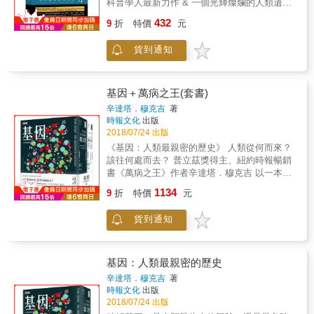
「性，不性」，果真大有關係！
科普學人最新力作 & 一個光輝燦爛的人類遺傳
彌因為誘導多能幹細胞（iPS）研究，獲頒諾貝
解碼大時代 會不會有一天，我們能利用基因編
432
爾醫學獎，這個研究代表著再生醫療出現了另
9
折
特價
元
輯技術，讓自己更聰明、更強壯、更長壽、更
一種新的可能。 2018年，中國科學家利用基因
美麗？ 會不會有一天，我們能照著我們的心意
編輯技術（CRISPR），改造了胎兒的CCR5基
貨到通知
改造自己的下一代，把生命稍縱即逝的光華寫
因，讓先生是愛滋病患者的夫妻產生一對雙胞
進我們的遺傳密碼，從此成為永恆？ 如果那一
胎。這個事件一方面讓人訝於基因科學的進
天到來，等待我們的是煥然一新的人類，還是
展，也不得不產生對科學倫理的反思。 本書於
魔鬼出沒的世界？ 1791年，美國麻塞諸塞州的
基因＋萬病之王(套書)
2006年出版之後，幹細胞科學在這十幾年間不
一位牧民偶然在自家的羊圈裡發現了一隻腿
辛達塔．穆克吉
著
斷有一些突破性的技術問世和研究發表、有一
短、跳躍能力極差的小羊。這隻小羊立刻被用
時報文化
出版
些爭議獲得新的共識、也有一些可能的用途引
來繁育更多的後代，因為它的後代根本無法翻
2018/07/24 出版
人注目，而科學界也逐漸調整了見解，作者在
過低矮的羊圈，這使得羊群管理變得方便許
《基因：人類最親密的歷史》 人類從何而來？
最新增訂版中寫下這些改變與進展，希望能滿
多。由此開始，人類開始了對「優生種」的動
該往何處而去？ 普立茲獎得主、紐約時報暢銷
足讀者對幹細胞常識與新知熱切的渴望。 本書
物經濟式改造，而在科學實驗室的另一群人，
書《萬病之王》作者辛達塔．穆克吉 以一本書
探討各種與幹細胞、幹細胞醫療有關且我們該
則開啟了懷疑、試錯到驗證的程式，一路向
貫穿基因千年來對人類的影響 普立茲獎得主、
懂的問題，從幾個等待幹細胞醫學解救的神經
1134
DNA的解謎邁進── 本書從孟德爾神父的「豌豆
9
折
特價
元
英國衛報新人獎得主、暢銷書《萬病之王》作
系統問題，看神經幹細胞如何打破「成人神經
試驗」入手，透過層層伏筆對基因編輯的歷史
者最新力作 一八五六年，在滿是荊棘、搖搖欲
系統壞了就無法再生」的傳統說法；介紹骨髓
脈絡娓娓道來。細緻講解生物學熱門進展，同
貨到通知
墜的聖奧斯定修道院裡，開啟了一切探索人類
裡可以造血、可以製造其他組織的各種細胞種
時也步步進逼人類改造生命工程的倫理vs.技術
從何而來、走向何方的旅程。當達爾文、拉馬
子，慈濟幹細胞中心就以骨髓成就了非常了不
大問題。 從達爾文「進化論」到基因研究最前
克等生物學家還在為突變是天擇論還是父母遺
起的功德；同時探討由於組織相容的骨髓不易
沿，本書精彩訴說了一場「改寫生命原造格
留變異而爭論時，年輕的見習神父孟德爾擊破
取得，來源不虞匱乏的臍帶血移植可否取代骨
基因：人類最親密的歷史
式」的科學vs.倫理冒險。 面對「基因編輯」技
停滯了兩千年的遺傳理論，發現親子間的相同
髓移植？書中也詳細討論是否需要花錢保存孩
辛達塔．穆克吉
著
術的強大力量，人們的深切擔憂不是沒有道理
與相異都自有一套規則可循，繼而激勵後人積
子的臍帶血，以及可能的利弊；告訴你當今製
時報文化
出版
的：匆忙使用這項技術，會不會製造出大量的
極尋找遺傳的關鍵鑰匙。 受到孟德爾的研究啟
作幹細胞株的方法，並且探討幹細胞研究衍生
2018/07/24 出版
怪胎和殘疾嬰兒？這項技術的應用會不會破壞
發，科學家發現這個讓代代之間彼此「相像」
的倫理與法律問題；最後介紹了幹細胞醫療在