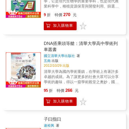
學，它是現代生物學的重要學科，也是現代農
與細菌、病毒世界的關係史，更可以看到在這
學、歷史與文化巧妙地結合在一起，為我們釐
業科學中，種植資源保育與開發利用、篩選育
部大歷史下，更為鮮活的細節。
清基因密碼的祕密，闡釋遺傳學如何為人類的
種與優質培養的重要理論基礎。本書採用圖解
270
歷史增添色彩，以及DNA將如何決定人類的未
9
折
特價
元
方式，深入淺出、循序漸進的方式與通俗易懂
來。一枚細胞裡的DNA足以伸展到近兩公尺
的文字，整體而系統地介紹了遺傳學的基本理
長，而我們身體內的DNA，長度更是足以伸展
加入購物車
論、方法與技術。本書凸顯重點，將理論與實
到月球。在這些千纏百繞的雙股螺旋中，潛藏
務有效整合，內容精簡扼要。適合做為生命科
著許多歷史懸案的解答，而這些懸案，原本都
學之通識課程教材。本書特色★完整介紹遺傳
是人們以為永遠無解的。不過，人類幫基因解
學的各種研究成果與最新發展趨勢。★本書巧
DNA搭乘頭等艙：清華大學高中學術列
碼的過程並非一帆風順——遺傳學領域打從一
妙地將每一個單元分為兩頁，一頁文一頁圖，
車叢書
開始，便充斥著大混戰、暗箭傷人，以及具有
左右兩頁互為參照化、互補化與系統化，將文
爭議性的理論——但是，科學家現在終於能夠
國立清華大學出版社
著
字、圖表等生動活潑的視覺元素加以有效整
五南
出版
判讀刻印在我們DNA中的奇妙故事，數百萬年
合。
2012/10/29 出版
前發生的老故事，其中包括人類如何在遠古時
代勉強設法征服地球，甚至差點滅絕，絲毫看
清華大學為國內學術重鎮，在學術上有著許多
不出如現在人類所自我感覺良好的基因優勢。
卓越的成就。為了讓更多的社會大眾可以分享
隨著我們在繪製DNA地圖以及修改DNA方面，
學術的趣味，得以一窺學術殿堂之奧妙，國立
迭有進展，我們知道得愈多，改變DNA這件
清華大學與各地高中合作，推出國立清華大學
266
95
折
特價
元
事，就愈顯得誘人，甚至令人渴望。DNA賦予
「高中科普列車」。此科普列車之教育推廣成
我們想像力，而我們現在能夠想像，如何擺脫
果展現，將以目前國立清華大學的學術研究成
加入購物車
掉它加在我們身上，長達一輩子的手銬腳鐐。
果為主，講員為參與研究之教師與研究人員。
遺傳學今後也將繼續盤踞在科學界最熱門科目
本書內容為清大頗受好評的高中校園巡迴演
的寶座上，塑造出我們的身體結構，以及你我
講，透過圖文編排集結成冊，除生活化主題亦
周遭未來的世界。
介紹科學新知，以饒富趣味筆觸呈現。透過此
子曰指曰
科普列車，清華大學主動向社會呈現學術成
連裕興
著
果，達成以學術關懷社會之使命，希望將學術