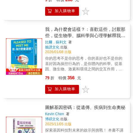
療策略，也愈發貼近個體差異。生命科學不再
這些差異往往成為一種禁忌。近年來，網路上
的概念，用視覺化的方式呈現要點互相連結、
只是知識的累積，而是直接介入人類健康與生
出現了各式各樣的討論，「遺傳學」這個主題
循序漸進的關係，從起點有效建立觀念基礎。
加入購物車
存的關鍵力量。【邁向未來，與AI共同探索生
也引起了廣泛關注：◎出生決定了九成的人
圖解：每個章節配合清晰的圖表，不論是細胞
命】當人工智慧進入生物領域，生命的研究再
生？◎結婚對象要看才能還是家世？◎喝酒之
內部的構造、DNA轉譯的步驟，或是桃莉羊複
次被推向新的高度。蛋白質結構預測、細胞圖
後臉會變紅與遺傳因素有關？◎有能夠延長人
製的過程，都能夠一目了然，輕鬆掌握新資
譜建構與生成式生物學，讓複雜問題得以快速
類壽命的基因存在嗎？◎父母身高較矮的話生
我，為什麼會這樣？：喜歡這些，討厭那
訊。 新知：各個主題搭配相關的小知識，從歷
解析，並開啟更多未知的可能。人類站在這條
下的孩子也會比較矮嗎？◎父母的過敏疾病會
些，從生物學、腦科學與心理學解釋我們
史故事到衍生的技術應用，讓學習的過程更豐
由基因延伸出的階梯上，既回望歷史，也凝視
直接遺傳給孩子嗎？◎「女兒像父親、兒子像
富多元。 適合讀者： 國高中學生：十個章節精
的喜好、情緒、行為與想法，重啟一趟人
比爾．蘇利文
著
未來。尚未踏上的階梯仍在前方延伸，等待新
母親」是真的嗎？本書對各種遺傳問題進行了
準濃縮關鍵資訊，加上額外補充的新知，既適
臉譜文化
出版
類的認識之旅
的發現與理解，帶領我們一步步接近生命的全
詳盡的解釋，從「哪些基因遺傳自父母？」
合複習學科重點，也有助於吸收課外知識。 備
2026/01/08 出版
貌。〔本書特色〕本書從日常可見的生物現象
「遺傳學是如何運作的？」等基礎知識，到那
課中的自然科教師：一系列和遺傳學相關新知
你的思考不是你的思考，你的喜好也不是你的
出發，帶領讀者走入基因與DNA的世界，理解
些與基因有關的有趣話題，例如「收入與遺傳
和故事，可做為課堂補充教材。 對生命科學感
喜好因為操控行為的，是你體內的科學。從基
生命如何被編碼與傳遞。從達爾文與孟德爾的
之間是否有關係？」「外貌差異造成的社會差
興趣的一般讀者：生活化的文字，即使是門外
因、微生物、激素和環境之間的交互作用，解
發現，到基因編輯、精準醫療與人工智慧的應
距有多大？」，本書將以簡單易懂的方式，幫
漢也可以輕鬆消化。
釋人類行為與思考背後的科學影響力。2019年
用，逐步描繪生命科學的演進脈絡。以圖像化
助你理解遺傳學的真相。本書特色環境和努力
356
79
折
特價
元
BookBub夏季最佳書單史丹佛大學神經科學家
與故事化的方式呈現複雜概念，讓抽象的分子
無法戰勝遺傳嗎？行為遺傳學專家告訴你關於
大衛．伊葛門、《我們只有10%是人類》作者
機制變得可感可讀，最終引領讀者登上探索生
「遺傳的真相與禁忌」： 提到遺傳，我們會想
加入購物車
艾蘭納．柯琳 推薦怪奇事物所 所長張東君
命奧祕的知識階梯。
到身高、體重、頭髮顏色、眼睛顏色等父母傳
科普作家黃俊儒 國立中正大學通識教育中心
給子女的身體特徵，而遺傳學就是研究這些特
特聘教授黃貞祥 國立清華大學生命科學系副
徵如何傳到下一代。其中，特別研究遺傳與環
教授謝伯讓 國立臺灣大學心理系教授——誠
圖解基因密碼：從遺傳、疾病到生命奧秘
境對人類成長的影響的領域叫做「行為遺傳
摯推薦一直以來，人類總相信自己對自身有完
學」。本書將由行為遺傳學的專家，透過簡單
Kevin Chen
著
全掌控權，但其實我們可能連喜歡吃什麼都無
博碩文化
出版
易懂的方式，為你解釋與遺傳相關的各種有趣
法控制。小從對食物的喜好、選擇什麼樣的伴
2025/11/05 出版
的問題。例如：「從父母遺傳的東西有哪些？
侶、容不容易物質上癮、是憂鬱還是樂天，大
哪些不遺傳？」「遺傳到底是怎麼一回事？」
探索基因科技對未來的啟示與挑戰！ 本書不講