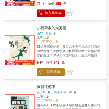
讀者閱讀，主要談及的題目大致是有關分子生
分。人類要生存，病毒也要生存，雙方不得不
198
談及的題目大致是有關現代遺傳學發展過程中
79
折
特價
元
物學發展過程中所研發出極為重要的技術層面
為了生存而戰。 & 迫在眉睫的威脅 & 黑死病一
所研發出極為重要的技術層面與倫理層面。
與倫理層面，科學是與時俱進的學問，如無關
下子殺死了歐洲起碼三分之一的人口，西班牙
加入購物車
鍵性技術的出現，許多根本問題則無法解決。
大流感在不到一年時間裡就殺死了五千萬到一
當然任何新技術的研發，尤其牽涉到人類基因
億人。天花則扮演著長效殺人武器的角色。直
的議題在全世界皆引發醫學倫理的爭論，擔心
到微生物學出現之後，人類的歷史才從聽天由
其不利於人類健康，本書即有四篇專文討論其
命變成逆天而行，從而展開了一場場與致病微
小提琴家的大拇指
影響，基因工程中尤其是複製人的技術，讓人
生物之間的戰爭。 & 這是一部前所未有的視角
山姆．肯恩
著
產生道德上的不安，技術把人類推向扮演上帝
講述了在人類與細菌、病毒等微生物共存的漫
大塊
出版
的角色，但基督教基本信念卻是人不該僭越上
長歷史中，與他們亦敵亦友、或和諧相處，或
2013/08/28 出版
帝的職權。希望讀者仔細分辨文本之述，以自
互相對抗的關係。尤其是人類面對一次次猛烈
DNA雙螺旋結構．發現六十週年紀念人類真的
身的理智來分辨科學與倫理間微妙之平衡，並
的大瘟疫、流行病中，所作出的不懈努力，所
差點絕種？遺傳學真能解釋愛貓女士對貓科動
以中華文化為基礎解釋之。本書特色★將過去
經歷的慘痛失敗。在這場漫長而沒有硝煙的戰
物的癡迷？DNA如何讓有些人天生沒有指紋？
四十年中《科學月刊》所刊載的各學科文章按
役中，人類世界湧現了一代代超凡卓越的科學
並讓另一些人長尾巴？基因是怎麼解釋美國甘
342
編成專書。
家們，在他們光輝的成績背後又有許多不為人
9
折
特價
元
迺迪總統那不完全來自曬太陽的古銅膚色，以
知、令人動容的故事。在這本書裡。 & ※這是
及愛因斯坦的卓絕天才？是什麼樣的基因組
一部前所未有的視角講述了在人類與細菌、病
貨到通知
合，造就出史上獨一無二的小提琴家帕格尼尼
毒等微生物共存的漫長歷史中，與他們亦敵亦
那超有彈性的大拇指和手指？DNA與基因
友、或和諧相處，或互相對抗的關係。尤其是
（gene）這兩個概念現在大家雖然耳熟能詳，
人類面對一次次猛烈的大瘟疫、流行病中，所
但早在十九世紀，它們其實是由不同人所發現
圖解遺傳學
作出的不懈努力，所經歷的慘痛失敗。在這場
的，而且沒有人知道它們是彼此相關的。光是
黃介辰
著 、
馮兆康 張一岑
著
漫長而沒有硝煙的戰役中，人類世界湧現了一
生物學家如何研究DNA與基因，最後將兩者聯
五南
出版
代代超凡卓越的科學家們，在他們光輝的成績
想在一起，再加上染色體，以及六十年前人類
2012/10/29 出版
背後又有許多不為人知、令人動容的故事。 &
首度發現的DNA雙螺旋結構，最後發展出遺傳
遺傳學為研究生物遺傳變異現象及其規律的科
※在這本書裡，不但可以看到一部宏觀的人類
學，本身歷程就如同史詩一般精彩。本書將科