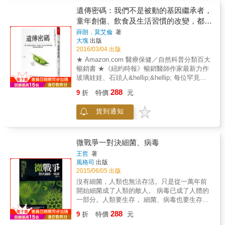
只要存量組成、貯存部位得當，其實對健康大
國際。 然而，二十一世紀的今天，B型肝炎的
遺傳密碼：我們不是被動的基因繼承者，
有助益。脂肪能促發青春期、延長壽命、幫助
陰霾不再壟罩台灣，我們也忘記了發生在過去
童年創傷、飲食及生活習慣的改變，都能
傷口癒合、讓生殖與免疫系統正常運作，甚至
的那場公衛之戰，不知道曾有一群人，以一己
改變基因體的表現
足以影響大腦尺寸、左右你的思想與情緒！ 塔
薛朗．莫艾倫
著
的青春或擔當做賭注，才換來我們對B型肝炎的
大塊
出版
拉闡述了遺傳、荷爾蒙、飲食、運動，以及歷
解脫。 《肝炎聖戰》記錄了這段故事，它讓我
2016/03/04 出版
史等複雜因素如何影響我們的體重。看完本
們跟隨這群科學家留下的腳印，一步一步踏進
書，你將大嘆，原來脂肪這個能將自己擴大千
★ Amazon.com 醫療保健／自然科普分類百大
歷史洪流，抽絲剝繭的描述與肝炎奮戰的過
倍的器官擁有許多令人意外的功能與影響，也
暢銷書 ★《紐約時報》暢銷醫師作家最新力作
程，以人物背景為線、肝炎研究為索，編織出
能從作者的個人經驗與書中所提個案中找到減
玻璃娃娃、石頭人&hellip;&hellip; 每位罕見遺
一面人文與科學交融的網。《肝炎聖戰》是台
重的可行方法。
傳疾病患者的身體深處，都潛藏著一個祕密。
灣人不能忘的歷史，更是你我必讀的經典。
288
9
折
特價
元
有一天這個祕密，將會成為治癒及造福我們每
個人的利器。 本書作者莫艾倫醫學博士既是屢
貨到通知
獲殊榮的醫生，也是《紐約時報》暢銷書作
者，在本書揭示遺傳學上的突破性進展，如何
完全顛覆我們對世界及自身生命的認識。 傳統
觀點認為，我們由遺傳決定的命運在受孕那一
微戰爭一對決細菌、病毒
刻便已成定局，莫艾倫醫師的這本突破性著作
王哲
著
卻告訴我們：人類基因體的可變動性與迷人之
風格司
出版
處，絕對遠遠超過你的國中生物老師所能想
2015/06/05 出版
像。莫艾倫醫師將我們帶到患者的病榻旁，運
沒有細菌，人類也無法存活。只是從一萬年前
用這些獨特而複雜的病例，巧妙地展示了罕見
開始細菌成了人類的敵人。 病毒已成了人體的
遺傳疾病能讓我們知道哪些與自身健康及幸福
一部分。人類要生存， 細菌、病毒也要生存，
相關的訊息。 在這個我們正風馳電掣、長驅直
雙方不得不為了生存而戰。 & 從一萬年前開
288
入的「美麗新世界」裡，遺傳學的知識絕對至
9
折
特價
元
始，人類便從有益生物轉變成有害生物，所謂
關緊要，本書正是這趟旅程不可或缺的路線