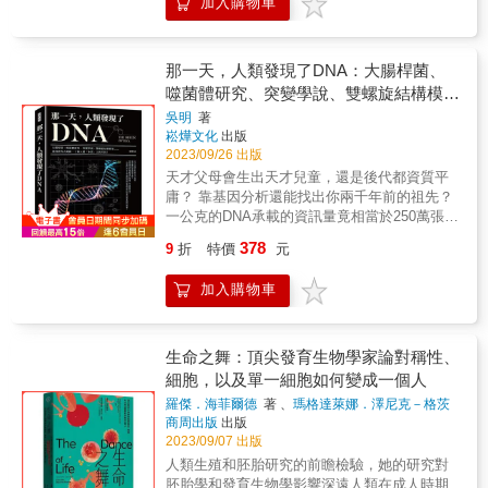
分類及生態觀察等，帶進一個能夠揭示生命奧
加入購物車
合、細胞是怎麼傳遞訊息的、養分如何進出細
簡單的單位&mdash;&mdash;細胞，來理解生
祕、甚至改變生命的嶄新世界，成為「生命科
胞、細胞又為什麼要根據遺傳程式而自己凋
命。本書談的並不是尋找治療方法或破譯密
學」。生命科學不只要了解生命，還要追求總
亡、癌細胞又是怎麼生成的……而所有的疾
碼，書中沒有單一的對手。書裡主要的人物想
體生命的價值，主張地球上的生物共存且相互
病，都是因為細胞出錯惹的禍。研究細胞，不
要藉由了解細胞的結構、生理、行為及與周圍
那一天，人類發現了DNA：大腸桿菌、
依賴，追求永續發展的前提是尊重生命及生物
僅為各種疾病的治療找到生機，也是解開生命
的細胞的相互作用來了解生命，這是細胞的音
噬菌體研究、突變學說、雙螺旋結構模
多樣性。並以生命為核心，整合過去分散在生
奧祕的關鍵。走一趟細胞之旅，等於蒞臨細胞
樂。他們的醫學探索是尋求細胞療法，用人類
型……基因研究大總匯，了解人體「本
吳明
著
物、物理和化學的自然科學，發展有益於人類
研究的最前線，參觀細胞生物學、分子生物
的基礎材料來重建和修復人類。 & 於是，與其
崧燁文化
出版
質」上的不同！
生活品質的生物科技，例如利用廢棄物製成生
學、發育生物學的精彩成果，碰觸各種熱門的
讓本書按時間順序展開，穆克吉選擇了一個截
2023/09/26 出版
質能源降低對環境的傷害；透過基因改造將優
生物醫學話題和科學新知。《一粒細胞見世
然不同的結構。本書的每一部分都是針對複雜
天才父母會生出天才兒童，還是後代都資質平
良或特殊特性的基因轉入或在農作物中殖入抗
界》，所見到的何止是細胞內的小世界，也見
生物的一個基本屬性，探索它的故事。每個部
庸？ 靠基因分析還能找出你兩千年前的祖先？
旱抗害蟲基因，以大幅提升作物質量與產量；
到我們這個充滿生老病死、繽紛多彩的大世
分都是一段迷你歷史，是發現的年表。每一部
一公克的DNA承載的資訊量竟相當於250萬張光
透過儲存臍帶血來儲備幹細胞，以利在必要時
界。透過顯微鏡頭，觀察一個活生生的細胞，
分都說明存在特定細胞體系的一個生命的基本
碟的容量！ & 千百年遺傳基因&times;突變種揭
供做醫藥治療之用……等。這些生物技術廣泛
領會生命的奧秘，不免令人激動興奮！很難想
屬性（繁殖、自主、新陳代謝），而且都包含
378
9
折
特價
元
密&times;生物鑰匙族譜調查&hellip;&hellip; 關
應用於農業、醫療、工業、環境等領域，使生
像，還有什麼更好的方式，能把這份激動興奮
新細胞技術的誕生（比如骨髓移植、體外受
於DNA，你知道的不能只有八點檔親子鑑定的
命科學搖身變成當今最熱門的實用科學。本書
之情，傳達給學子。倫斯伯格做到了，他對於
精、基因治療、深層腦部刺激〔deep brain
加入購物車
狗血橋段！ & ▎天才生出來的孩子也會比較聰
以清晰敘述和一目了然的圖解，帶你一覽生命
細胞生物學的驚嘆和熱情，躍然紙上。——
stimulation〕、免疫療法），它們都源自於我
明？遺傳學家這麼說&hellip;&hellip; 「龍生
科學全貌，小至細胞、DNA、生殖與遺傳，大
《自然》期刊《一粒細胞見世界》是一本精彩
們對細胞的理解，挑戰我們對人類是如何構成
龍，鳳生鳳，老鼠的兒子會打洞」，這種血統
至演化、生態系，並深入淺出解說生物科技在
絕妙的科學文摘，書中提供目前所知的各種細
和我們如何運作的觀念。本書本身就是幾個部
論的觀點大家耳熟能詳， 就是傳統上認為「遺
「基因轉殖」、「基因改造」、「生物復
生命之舞：頂尖發育生物學家論對稱性、
胞內的活動機制……作者倫斯伯格能夠精挑細
分的總和：歷史和個人史、生理學和病理學、
傳」這件事很大程度決定了你的天資，是注定
育」、「生質能源」、「基因療法」的驚人成
細胞，以及單一細胞如何變成一個人
選他的報導主題，畢竟從細胞層次來展現生命
過去和未來&mdash;&mdash;以及穆克吉自己
的， 然而遺傳學家認為這並非定論，「天才」
果。是建構生命科學視野、涵養科學人文的最
的物理基礎，是最恰當不過了。——《紐約時
擔任細胞生物學者和醫師成長經歷的個人大事
羅傑．海菲爾德
著 、
瑪格達萊娜．澤尼克－格茨
這個特質是由多個基因控制，並受環境因素等
佳入門書。 無論所學為何，生命科學已是身為
報書評》◎ 《中國時報》開卷版一週好書推薦
記，編織在一起，成為一個整體，這個組織可
著
商周出版
出版
外部影響， 子代及親代的基因組多少會有一些
現代人不可不知的基礎知識。生命科學與數
走訪細胞小人國顯微鏡下的「細胞」，是一個
2023/09/07 出版
以說像細胞一樣。 & 將近兩百年前，德國的生
差異，如果這個差異剛好發生在決定智商的基
學、物理學等學科一樣，都是一門基礎科學，
具體而微的繽紛世界。細胞內外的活動，比化
物醫學家指出「細胞」是生物構造與功能的基
人類生殖和胚胎研究的前瞻檢驗，她的研究對
因上， 不就可以解釋天才父母也有可能會生出
但生命科學已從過去所建立的知識基石，走入
學工廠還熱鬧，密密麻麻的組成，比電腦還複
本單位。在科學史上，這是一個重要的里程
胚胎學和發育生物學影響深遠人類在成人時期