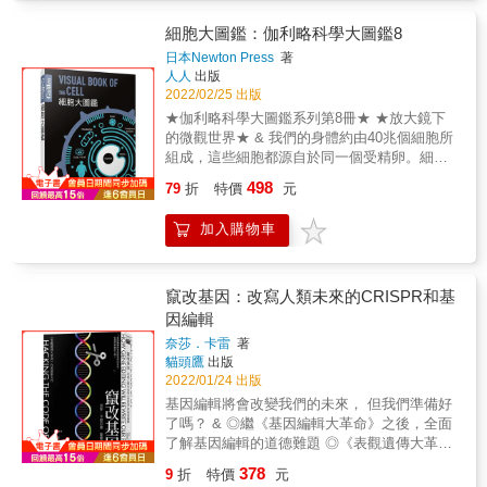
人？」 更重要的是，「我會快樂嗎？」 & 這些
們應用在醫學上，以及我們怎麼開始運用它們
問題不一定完全超出科學範疇，生物學或許可
細胞大圖鑑：伽利略科學大圖鑑8
創造新人類。教人欲罷不能！
以嘗試回答是哪些力量在塑造母親。 成為母親
&mdash;&mdash;《紐約郵報》（New York
日本Newton Press
著
將無可避免地受到許多外力影響，小至細胞內
人人
出版
Post） & 博大精深，高瞻遠矚&hellip;&hellip;
的轉變，大到來自整個文明的偏見。 在過程
2022/02/25 出版
穆克吉是優雅的作家&hellip;&hellip;[並且]是充
中，媽媽無論在生理上還是心理上都會很自然
滿自信和親切友善的導遊。&mdash;&mdash;
★伽利略科學大圖鑑系列第8冊★ ★放大鏡下
地改變，甚至有了幾近全新的媽媽腦或心臟。
漢彌爾頓．凱恩（Hamilton Cain），《明尼亞
的微觀世界★ & 我們的身體約由40兆個細胞所
即使是同一個媽媽，也會在每一次的生育之
波利斯明星論壇報》（Minneapolis Star
組成，這些細胞都源自於同一個受精卵。細胞
後，蛻變成各種不同樣貌的母親。 & 只是這些
Tribune） & 如果你還沒有感到生物學的偉大，
經由「分裂」製造分身來增加數量，最後形成
498
改變不一定經過媽媽本人同意。 & 身為擁有四
79
折
特價
元
《細胞之歌》就會讓你嘆為觀止。這是一堂大
約270種不同樣貌且功能各異的器官。 & 大
個小孩的暢銷科普作家艾比蓋爾‧塔克，試圖結
師講座。&mdash;&mdash;蘇珊．歐沙利文
象、老鼠之類的動物，抑或美麗的花草樹木，
合最新的科學研究與自身經歷，去理解這些或
加入購物車
（Suzanne O&rsquo;Sullivan），《衛報》
乃至引發疾病的細菌等等，這些共存於地球上
好或壞的面向是如何產生的。 & 然後，繼續往
（The Guardian） & 大膽&hellip;&hellip;令人
的萬般生物雖然樣貌千差萬別，卻有個共通點
前邁進。
著迷&hellip;&hellip;引人入勝&hellip;&hellip;穆
──身體皆由「細胞」所構成。微小無比的細胞
克吉熱忱地指導，讓我們欣喜──同時一直催著
透過分工合作來維持生命的運作，還擁有無限
竄改基因：改寫人類未來的CRISPR和基
我們越過遼闊得出奇而又錯綜複雜的景觀。
的可能性。 & 《細胞大圖鑑》收錄了許多無法
因編輯
&mdash;&mdash;大衛．A．謝維茲（David A.
以肉眼直接觀察的珍貴圖像，搭配深入淺出的
奈莎．卡雷
著
Shaywitz），《華爾街日報》 & 對於任何想要
文字解析各種細胞的功能、揭示生命的本質，
貓頭鷹
出版
了解自己身體基礎成分的人（每個人都應該要
還有獨立的章節介紹當今的移植技術，適合所
2022/01/24 出版
這樣做）來說，本書是資訊豐富，趣味盎然的
有對生物奧祕感興趣的人來一探究竟。 & 系列
基因編輯將會改變我們的未來， 但我們準備好
介紹。──《經濟學人》（The Economist） &
特色 & 1. 日本牛頓出版社獨家授權。 2. 主題
了嗎？ & ◎繼《基因編輯大革命》之後，全面
穆克吉是引人入勝的作家，他注意到如奈米般
明確，解釋清晰。 3. 以關鍵字整合知識，含括
了解基因編輯的道德難題 ◎《表觀遺傳大革
極其微小的美和潛藏在比喻中的欺瞞
範圍廣，拓展學習視野。
命》作者奈莎‧卡雷最新力作 & 從基因改造到基
&hellip;&hellip;。本書文筆慈悲溫暖而幽默，讓
378
9
折
特價
元
因編輯 基因改造發展至今50年來，在農業上已