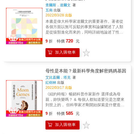
「飲食」、「生命」這六大主題講解基因的奧
的《令人窒息：戰勝致命病毒的科學競賽》
查爾斯．達爾文
著
祕。 人類對基因的研究其實還在起步階段， 每
（Breathless）不同的是，它有個轉折，讓你讀
五南
出版
天都有新的研究成果發表，改變我們對基因的
2022/03/28 出版
完後對未來充滿希望。」&mdash;&mdash;克
認知。 我們活在基因研究最先進的時代，擁有
里斯多福．波瑞利（Christopher Borrelli），
本書是偉大科學家達爾文的重要著作。著者從
對基因研究感到興奮、期待的特權。 天才是靠
《芝加哥論壇報》（Chicago Tribune） & 穆克
各個方面以無可反駁的事實和論據闡述了人類
基因決定的嗎？基因會影響我們的人生？ 現在
吉以抒情而豐富的敘述，帶領我們經歷了人類
是從猿類進化而來的，同時詳細地論述了性選
就來破解這些令人好奇的基因謎團！ 本書特色
對細胞之了解的演進：由十七世紀發現人類是
擇的問題。這一偉大著作為生物進化論奠定了
◎從「基因」的角度，解說人類身體、心靈、
720
9
折
特價
元
由細胞所構成開始，到我們用來操縱和運用細
基礎，同時對社會科學的進展也發生過重大影
疾病、飲食方面的神奇現象！ ◎搭配簡明易懂
胞以達治療目的的尖端技術。
響，至今仍閃耀著不可磨滅的光輝。 本書分為
的插圖，讓複雜的基因知識變簡單！ ◎以令人
加入購物車
&mdash;&mdash;《紐約客》（The New
三個部分：（1）人類的由來或起源，說明人類
好奇的問題作為切入點，用貼近生活的方式破
Yorker） & 本書內容廣泛、引人入勝，以細胞
起源於某一低等生物的證據和人類同低於人類
解基因的奧妙！ &
為醫學領域開闢了一條新的道路：治療病人的
的動物的心理能力比較，人類的親緣關係及其
新方法，待創造的新藥物，新療法，以及了解
系譜等。（2）性選擇，說明性選擇的原理及動
母性是本能？最新科學角度解密媽媽基因
我們自己的新方法。&mdash;&mdash;潔米．
物界的第二性徵。（3）人類的性選擇及本書的
艾比蓋爾．塔克
著
羅謝爾．赫登（Jaime Rochelle Herndon），
結論。
紅樹林
出版
《哥倫比亞雜誌》（Columbia Magazine） &
2022/03/17 出版
就如已故的奧利佛．薩克斯（Oliver Sacks），
《紐約時報》暢銷科普作家新作 選擇成為母
穆克吉是醫師，也是科學家，他以高超的文筆
親，妳快樂嗎？ & 每個人都知道嬰兒是怎麼來
和豐富的同情心寫作。在本書中，他帶我們進
到世上的， 但科學家才剛開始探索是什麼造就
行了細胞的大查房，就像他在先前的書中擴大
了媽媽。 從生物學和神經科學的角度重新理解
了我們對癌症和基因的了解一樣。
585
9
折
特價
元
所謂的母性本能。 如今，母職越來越被視為一
&mdash;&mdash;吉姆．希金斯（Jim
種人生選擇，同時，女性也對「成為母親」這
Higgins），《密爾瓦基哨兵報》（Milwaukee
加入購物車
項古老任務更為猶疑。 「我真的會愛我的寶寶
Journal Sentinel） & 《細胞之歌》追溯了我們
嗎？」「我是不是終究會變成最像我媽的那個
對細胞的理解，我們如何學會操縱它們，把它