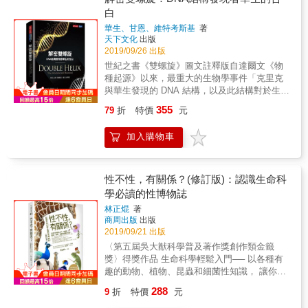
慧財產權，一起為抗疫努力！ CRISPR的發展
為現代人，應該一讀！ 基因體是一本歷史，記
表觀基因學的趣味性及重要性。 ──沈哲鯤／中
白
以及與新冠病毒賽跑，希望創製出疫苗的努
錄著人類時光旅行的故事；它是一本工作手
央研究院分子生物所特聘研究員、中央研究院
力，必然會縮短我們進入下一個偉大創新革命
華生、甘恩、維特考斯基
著
冊，以數位的方式記載人體每一個細胞的製造
院士、台灣大學/台北醫學大學/高雄醫學大學合
的過渡時期。過去半個世紀一直是奠基於微晶
天下文化
出版
藍圖與操作的秘密。研究基因體可以回溯人類
聘教授 & 閱讀此書就如同帶領讀者攀爬表觀遺
2019/09/26 出版
片、電腦與網路的數位時代。現在，我們正要
的演化進程，可以看到祖先與疾病搏鬥的記
傳學的這座山脈，即使有許多問題仍懸而未
跨入一個生命科學的革命風暴。學習數位編碼
世紀之書《雙螺旋》圖文註釋版自達爾文《物
錄，也可以察覺基因體的主人是不是比較容易
解，但沿途探訪不同科學家的突破，亦逐漸描
的孩子身邊，很快將有學習基因編碼的孩子並
種起源》以來，最重大的生物學事件「克里克
罹患癌症、心臟病、中風、憂鬱症
繪出其與生命錯綜複雜的脈絡，讓這座山的輪
肩前行。 珍妮佛．道納的故事有如一則扣人心
與華生發現的 DNA 結構，以及此結構對於生物
&hellip;&hellip;，甚至可以從DNA端粒的長度一
廓逐漸清晰。 ──黃富楠／「基因線上」總編輯
弦的偵探故事，故事中有著從生命起源到人類
學的全面影響，乃是本世紀科學界最重大的事
窺壽命的天機。 自從人類基因體計畫在2000年
& 若將DNA序列比喻成電腦的硬體，表觀遺傳
355
79
折
特價
元
物種未來的最深奧自然驚奇。
件之一。」—— 諾貝爾物理學獎得主 小布拉格
完成草稿以後，DNA的新時代已經來臨，疾病
學則可喻成電腦的軟體，控制著基因在何時、
（William Lawrence Bragg）「是我們這個時代
的本質完全改觀，DNA為疾病提供了新的解
何處，及如何表現。單憑DNA序列無法完全解
加入購物車
最令人振奮的科學成就之一。」—— 美國政治
釋、新的診斷、新的療法，以及新的預防策
釋生命的複雜性，表觀遺傳學則可幫助我們發
家 愛德華‧甘迺迪（Edward Moore Kennedy）
略；如今醫學文獻幾乎不能不用DNA觀點審視
現生命的奧秘，決非隨機碰撞而成。 ──賴亮全
半世紀不衰的超級科學經典▓1968年出版後，
研究的設計與解釋。在此之前，人類的基因幾
／國立台灣大學醫學院生理學研究所副教授 &
盤據《紐約時報》暢銷榜十六週，翻譯成二十
性不性，有關係？(修訂版)：認識生命科
乎是一個未知的謎團，而我們即將成為破解這
●國際好評 「對於我們是誰和我們如何運作深
多種語言賣出一百多萬冊▓美國國會圖書館選為
學必讀的性博物誌
個謎團的第一個世代。我們有必要重新深入認
感興趣的人都應該讀這本書。」 ──英國《衛
「塑造美國之書籍」( Books That Shaped
識DNA、基因、基因體這些基本詞彙所代表的
報》 & 「這本書結合輕鬆的呈現方式與教科書
林正焜
著
America )▓紐約公共圖書館選為「世紀之書」(
意義，以及它們的構造與功能，才有能力回顧
的縝密&hellip;&hellip;勇敢的嘗試將表觀遺傳學
商周出版
出版
Books of the Century ) ▓科學史的現場重建；
這些年來DNA科學的主要進展，並進一步瞭解
2019/09/21 出版
帶給廣大讀者。」 ──《Nature》 & 「將科學
科學界遠比你想的更「叢林」▓加入圖片、注
什麼是「生物技術」、基因編輯
家在過去十年對表觀遺傳學的認知做了富有啟
〈第五屆吳大猷科學普及著作獎創作類金籤
釋，讓讀者彷彿親臨科學界的頂尖對決▓連作者
CRISPR/Cas9，以及一探DNA科學終極目標之
發的介紹。」 ──《華爾街日報》
獎〉得獎作品 生命科學輕鬆入門── 以各種有
都不知道的史料，統統在這本《解密雙螺旋》
一的「基因療法」現況與難題。 有人說，現代
趣的動物、植物、昆蟲和細菌性知識， 讓你快
◇周成功教授審訂1950年代，英、美三組科學
人不會上網、不會收發電子郵件，就算是一種
速理解生物生殖策略多樣性，以及其中相關的
家競逐解開DNA的謎題。當時初出茅廬的華生
288
9
折
特價
元
文盲。同樣的，學習自然科學的人如果不能了
知識！ 剛剛步入性成熟階段的生物，或是人類
與克里克，率先提出DNA的雙螺旋結構，並因
解近年來DNA科學的發展，也會落入看不懂醫