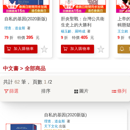
自私的基因(2020新版)
肝炎聖戰：台灣公共衛
上帝
生史上的大勝利
輯懸
理查．道金斯
著
楊玉齡、羅時成
著
王立銘
395
405
79
折
特價
元
9
折
特價
元
9
折
加入購物車
加入購物車
中文書 > 全部商品
共計
62
筆， 頁數
1
/2
篩選
排序
圖片
條列
自私的基因(2020新版)
理查．道金斯
著
天下文化
出版