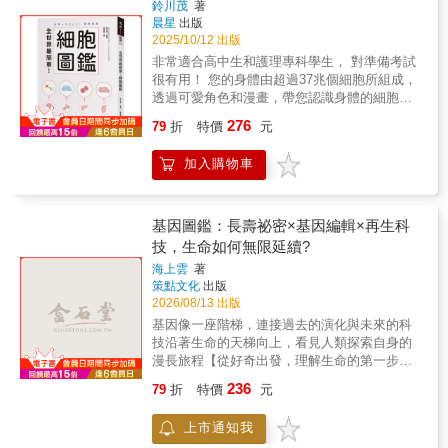
鈴川茂
著
以自己的方式研究遺傳；物理學家戴爾布魯克
晨星
出版
嘗試用量子概念解釋突變；薛丁格則以一本小
2025/10/12 出版
書吸引許多科學家一起思考基因的神秘。 直到
非常適合高中生和護理專科學生， 對準備考試
DNA的發現和遺傳密碼的解開，長達一個世紀
很有用！ 您的身體由超過37兆個細胞所組成，
的探索，是科學家經過不斷試誤、拼湊，以一
透過可愛角色和漫畫，帶您認識身體的細胞，
百年的接力實現了孟德爾的夢，革新了我們對
讀起來非常有趣！ 細胞的世界很有趣！！ 以幽
276
生命的觀念，成就了今日的基因工程、生物科
79
折
特價
元
默、簡單易懂、稍微專業化的方式介紹我們體
技與分子醫學。 得獎紀錄 ★第九屆吳大猷科普
內日常生活中特別熟悉的細胞。 遺傳、疾病、
著作獎佳作獎 ★文化部第40次中小學生優良課
加入購物車
人體的變化都與細胞息息相關，是我們非常需
外讀物推介 &
要的人體知識！ 從紅血球到精子、卵子，再到
備受矚目的iPS細胞。透過可愛的角色和漫畫，
以世界上最容易理解的方式介紹構成我們身體
基因圖鑑：長壽祕密×基因編輯×再生科
超過37萬億個細胞的世界。 ◎可長達1公尺的
技，生命如何無限延續?
細胞「神經元」 ◎攜帶氧氣而使血液呈紅色的
海上雲
著
「紅血球」 ◎引起過敏的細胞叫做「肥大細
策點文化
出版
胞」（不是脂肪） 除此之外，還有更多獨特的
2026/08/13 出版
細胞！ 當我們愈了解細胞，就會愈愛惜自己的
基因像一座階梯，連接過去的演化與未來的科
身體！ 由代代木研討會的超凡魅力生物學講師
技沿著生命的天梯向上，看見人類探索自身的
鈴川茂 監修，內容淺顯易懂，非常適合當作國
漫長旅程【從好奇出發，理解生命的第一步】
中生、高中生的學習輔助教材！ 本書特色 1.以
人類對生命的提問，往往始於最簡單的觀察：
漫畫作為開場白，媲美《工作細胞》這本日本
236
79
折
特價
元
為什麼鳥的喙形各異？為什麼豌豆會呈現不同
熱銷漫畫！ 本書內含許多漫畫與彩頁插圖，以
顏色與形狀？從這些看似平凡的現象出發，科
非常淺顯易懂的方式說明。最大的特色是平易
上市通知我
學逐步揭開遺傳的規律，建立起理解生命的基
近人好閱讀，但又不至於太過「簡單」。作者