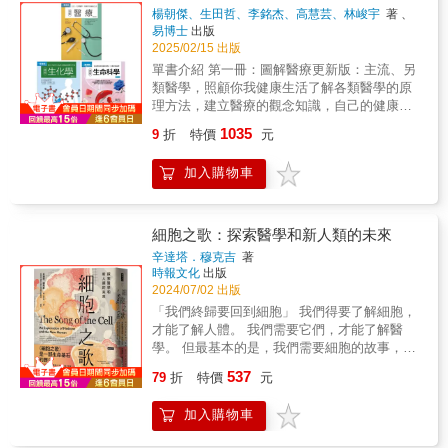
學家致力研究的基因編輯、表觀遺傳藥物以及
者會聯想到現在市面上大力宣傳，有神奇「美
世代的繁衍而延續下去。第三章 基因與疾病許
楊朝傑、生田哲、李銘杰、高慧芸、林峻宇
著 、
腦機結合等尖端科技，能夠如何幫助人類在未
膚效果」的膠原蛋白。不過，蛋白質不僅是人
多疾病與基因密切相關。有些基因突變會導致
陳弘昕、傅珀瑩、林俸瑜、江君理、劉思廷
著
易博士
出版
來過上更好的生活呢？▎國內外推薦「一場百
類生存的重要食物營養，在維持「生命」的各
罕見的遺傳病，而常見的癌症、糖尿病等慢性
2025/02/15 出版
年一遇的冠狀病毒瘟疫，讓我們見識到在醫學
種活動時，也是極端重要的工作者。比如，在
病，也可能和基因有一定的關聯。第四章 基因
單書介紹 第一冊：圖解醫療更新版：主流、另
昌明的今天，人類仍輕易受制於微生物而被搞
人體進行新陳代謝時，如果沒有酵素做為觸
與治療從基因檢測、精準醫療到 CRISPR 編輯
類醫學，照顧你我健康生活了解各類醫學的原
得七葷八素。然而，讀了這本有趣的書，會更
媒，很多代謝反應無法正常進行，而酵素也是
技術，基因不再只是診斷的工具，更可能成為
理方法，建立醫療的觀念知識，自己的健康，
瞭解到即使沒有哀鴻遍野的疫情，我們的行為
一種蛋白質。此外，人體的各種疾病也都多多
治療的關鍵。第五章 基因與進化從達爾文的自
由自己選擇掌握！不同的醫學體系立基於不同
和心理也早就飽受微生物的影響。除此之外，
少少與蛋白質相關。有時候，是缺乏生命活動
1035
9
折
特價
元
然選擇，到現代基因組學的證據，我們可以清
的思維邏輯，治療的方法手段也有極大差異，
作者也幽默風趣地以自身經驗和故事，述說現
中所必須的蛋白質，或是蛋白質發生異常，而
楚地看到基因如何推動生物的多樣性與演化。
如何不延誤治療時機，找到適合的治療方式，
代生命科學的諸多新發現，讓我們多方地認識
使得正常的生命活動無法繼續；有些時候，異
加入購物車
第六章 基因與食物基因與食物的關係，不僅是
是現代人在面對醫療問題時必須判斷的重要課
自己，並且看見微生物、基因、環境等複雜交
常蛋白質累積，會像阿茲海默氏症、巴金森症
農業與科技的結合，也牽涉到人類健康與未來
題。唯有了解醫院的醫療體系如何分科分工、
互作用帶給人類的全新可能性。」──黃貞祥
或傳染性海綿狀腦病（如狂牛症）一樣，損害
糧食的永續。第七章 基因與人生基因影響的不
醫學和醫療的能與不能、主流與另類醫學的優
國立清華大學生命科學系助理教授「蘇利文用
我們的神經細胞，造成神經病變。毋庸置疑
只是生理，更與我們的人生經歷緊密相連。從
點侷限，才能充分善用現代醫學資源，盡速解
細胞之歌：探索醫學和新人類的未來
淺顯易懂和讓人為之驚嘆的筆法，讓我們重新
地，蛋白質是我們生命活動中的主角。本書作
天賦、個性到壽命長短，基因在其中都扮演角
決問題、恢復身心健康。本書以宏觀的角度呈
認識「真實的我到底是什麼樣子？」雖然我們
者將蛋白質的合成比擬成人的出生、蛋白質的
辛達塔．穆克吉
著
色。基因從來不是命運的「鎖鏈」，而是人生
現整體醫學領域，涵蓋當今主流西醫體系必備
很容易就相信是自己掌握了命運，但重新認識
時報文化
出版
摺疊就如同人的成長，也會像青少年走上歹路
的「劇本」。而這本書，帶我們拿到那本劇
的基礎醫學原理介紹、臨床醫學的內科學與外
2024/07/02 出版
自己的內在外在其實受到了不可見力量的影
一樣而產生變性凝集、蛋白質內部也有明信片
本，翻開它、理解它、甚至在某些時候——重
科學、檢驗與影像醫學、預防及保健醫學等重
響，會讓你大開眼界。」──大衛．伊葛門
和包裹式的不同運輸體系、成熟之後也會邁向
「我們終歸要回到細胞」 我們得要了解細胞，
寫它。歡迎你，走進基因的世界。我們將從這
要分類，此外，也言簡意賅的解說近來愈發受
（David Eagleman），博士、史丹佛大學神經
死亡（自噬或分解），甚至蛋白質也有其一套
才能了解人體。 我們需要它們，才能了解醫
裡，重新認識我們自己。
到關注的傳統中醫學與另類及輔助醫學等。帶
科學家、作家、美國公共電視PBS《大腦》
品質管理的機制等，精妙的譬喻和簡明扼要的
學。 但最基本的是，我們需要細胞的故事，來
領讀者全方面了解醫學分工，主動參與自己身
（The Brain）節目主持人「引人入勝。《我，
說明讓人能輕鬆了解人體中蛋白質的重要性和
講述生命和我們自己的故事。 & 普立茲獎得
537
體的醫療權利，在合適時機採用最洽當的醫療
79
折
特價
元
為什麼會這樣？》在某種程度上是結合了哲學
運作方式，是了解生命科學應該一讀的最佳入
主、《萬病之王》《基因》作者
方式，維持你我高品質的身心靈長壽生活！ 第
的科普書。它融合了作者的親切和智慧，讓我
門！【好評推薦】閱讀這本認識生命科學的第
&mdash;&mdash;辛達塔．穆克吉最新作品，
二冊：圖解生化學更新版：從分子層次化為生
加入購物車
們瞭解自己這臺生物機器。它使我對於身處的
一本書，閱讀相關的科普書籍雜誌，會是很有
本書是一部生命基石的歷史，交織了他擔任醫
命奧援的體內工程為什麼吃魚會變聰明？為什
大自然感到驚奇，並對那些被和怪癖聯想在一
收穫、很有趣的經驗。──《認識DNA》、《細
師的生涯。 & 《細胞之歌》融合了尖端研究、
麼減肥會失敗？對身體多一分微觀的了解，才