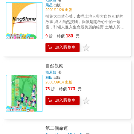
晨星
出版
2001/11/26 出版
採集大自然心聲，素描土地人與大自然互動的
故事 與大自然接觸，就像是開啟心中的一扇
窗，引領人進入生命最美麗的綠野 土地人與大
自然的美麗邂逅，動人的故事便一篇一篇的紀
180
9
折
特價
元
錄下來&hellip;&hellip; 在過去一年的時間中，
作者採訪了超過兩百位的動植物學家、生態學
加入購物車
家、教育文化工作者，並走遍山林，蒐集了各
種蟲鳴鳥叫聲。 本書將作者的「自然筆記」編
成兩部分：「大地足跡」、「俯仰綠野的
人」，介紹了作者所接觸的自然人、事、物。
自然觀察
「大地足跡」，寫出了人與自然的互動中所得
植原彰
著
到一些啟示與動人小故事。 「俯仰綠野的人」
稻田
出版
介紹了沈振中、珍古德、廖東坤&hellip;&hellip;
2001/09/14 出版
等十二位在綠野山林與大自然生態親密接觸的
173
75
折
特價
元
人，藉由他們故事，領悟一種生命最美麗的綠
野！
加入購物車
第二個命運