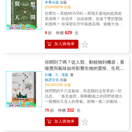
本事出版
出版
2024/06/26 出版
你嚮往＜異能MOVING＞裡飛天遁地的超異能
英雄嗎？ 你追求「自由落體」急速下墜的驚險
刺激嗎？ 你渴望在空中振翅高飛、俯瞰大地的
暢快體驗嗎？ 本書介紹人類數個世紀以來與動
629
9
折
特價
元
物數百萬年來所發現及運用各種對抗重力（地
心引力）的方式。 這當中也包含了許多誇張的
加入購物車
想像，例如： 在《一千零一夜》（The Arabian
Nights）的故事裡， 坐上魔毯就可以飛到任何
目的地； 希臘神話裡的佩加索斯（Pegasus）
是一隻有翅膀的白色駿馬， 載著英雄柏勒洛豐
你聞到了嗎？從人類、動植物到機器，看
（Bellerophon）完成了殺死怪物奇美拉
嗅覺與氣味如何影響生物的愛恨、生死與
（Chimera）的任務； 著名的伊卡洛斯
演化你聞出來了嗎？
比爾．S．漢森
著
（Icarus）將一對用羽毛和蠟製成的翅膀裝在手
臉譜文化
出版
臂上， 驕傲的祂飛得過於接近太陽，被陽光融
2023/01/05 出版
化了蠟，導致祂墜落身亡。 這是個很好的警
我們聞的不只是氣味，而是關於這世界的一切
惕，提醒我們不要得意忘形。 女巫能騎著掃帚
訊息。 「春意盎然，剛剛翻過土的田野散發出
從空中呼嘯飛過，而哈利波特也加入了她們的
一股獨特又宜人的香氣。那獨一無二的氣味喚
行列； 聖誕老人跟他的馴鹿在十二月雪的高空
醒你大腦裡的印象，將你拉回往昔那個春意融
中忙著往返家戶的煙囪； 冥想大師和苦行者佯
332
79
折
特價
元
融、農地裡的土壤透過孔隙呼吸的時刻；彷彿
裝能在打坐時懸空？！ 飄浮也是一種非常流行
那段時光一直靜靜地躺在我們的腦海裡，只等
的迷思&hellip;&hellip; 本書在不偏離科學事實
加入購物車
待正確的氣味觸動我們，使記憶再度鮮活。」
的前提下，列出各種馴服地心引力的方式， 不
歡迎加入嗅覺專家比爾．S．漢森的奇幻之旅！
斷演化的鳥類和蝙蝠、昆蟲與現今的航空器設