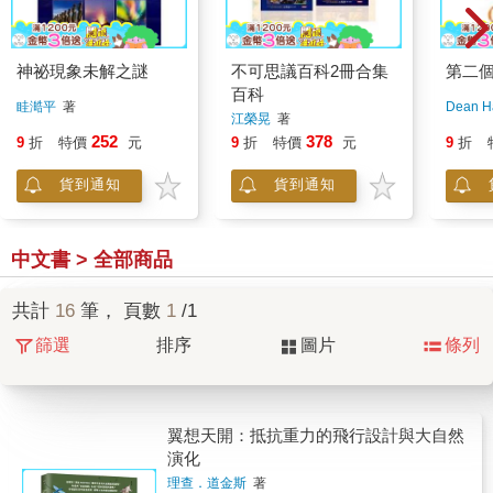
神祕現象未解之謎
不可思議百科2冊合集
第二
百科
眭澔平
著
Dean H
江榮晃
著
252
378
9
折
特價
元
9
折
特價
元
9
折
貨到通知
貨到通知
中文書 > 全部商品
共計
16
筆， 頁數
1
/1
篩選
排序
圖片
條列
翼想天開：抵抗重力的飛行設計與大自然
演化
理查．道金斯
著