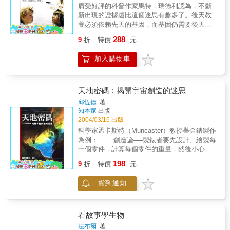
廣受好評的科普作家馬特．瑞德利認為，不斷
新出現的證據遠比這個迷思有趣多了。後天教
養必須依賴先天的基因，而基因仍需要後天的
教養才能發揮作用。基因不只是建造大腦構造
288
9
折
特價
元
的工程師，它也會吸收發展中的經驗，對社會
線索作反應，甚至參與記憶的過程。基因對人
加入購物車
類心智而言，是原因也是結果。在發現DNA雙
股螺旋結構的五十年後，《天性與教養》記錄
了我們對基因認識的又一新革命。作者細述百
年來先天論與後天論者的爭執，解釋人類為何
天地密碼：揭開宇宙創造的迷思
可以同時擁有自由意志，又能受本能及文化的
邱恆德
著
驅動。對於基因如何建造大腦來吸收經驗，
知本家
出版
《天性與教養》中有最新的精采論述。
2004/03/16 出版
科學家孟卡斯特（Muncaster）教授舉金錶製作
為例： 創造論──製錶者要先設計、繪製每
一個零件，計算每個零件的重量，然後小心製
造、裝配，加上裝飾，一個漂亮的金錶才會完
198
9
折
特價
元
成。 進化論──幾十億年前，地球有些地方
的環境，剛好適合製造金錶的零件，適合形成
貨到通知
金塊、石英及鐵。經過無數年，金屬被火山熱
融成金錶所需的零件，如齒輪及平衡輪，這些
零件又自己形成金錶。 宇宙約含有一兆星
系，平均每一個星系約含有千億個恆星，以地
看故事學生物
球的"得天獨厚"而言，包括：地球與太陽、月亮
法布爾
著