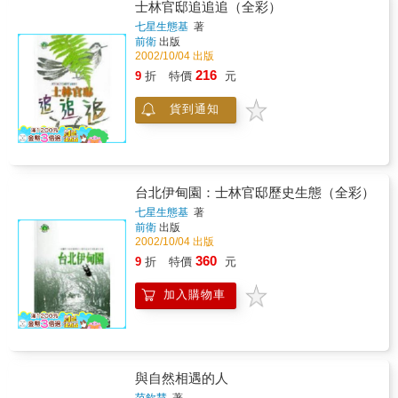
士林官邸追追追（全彩）
七星生態基
著
前衛
出版
2002/10/04 出版
216
9
折
特價
元
貨到通知
台北伊甸園：士林官邸歷史生態（全彩）
七星生態基
著
前衛
出版
2002/10/04 出版
360
9
折
特價
元
加入購物車
與自然相遇的人
范欽慧
著