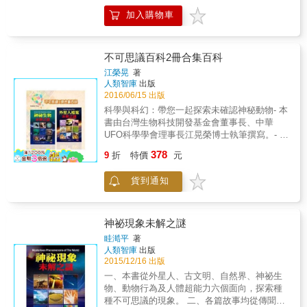
年紀輕輕就老態龍鍾？我們對老化有多少控制
獸、枯枝落葉⋯⋯大自然是活生生的藝術教
權？跑步可以減緩老化過程？作者帶領你我思
加入購物車
室，生命萬象堪稱是美學的奇蹟之作。自然生
考人如何運用身體能量，又如何適應與對待自
態藝術工作者黃一峯以其豐富的自然體驗和美
然環境。 結合生物學、森林學、動物學、人類
學基礎，蒐羅自然素材，完成許多繪畫、印染
學、心理學和演化學，將生命隨時間的流動寫
等藝術創作。
不可思議百科2冊合集百科
成一場優美的饗宴，一段耐力、智力與渴望交
江榮晃
著
集的馬拉松長跑。 ☆對於用生命跑步的甘與苦
人類智庫
出版
最跌宕有致的描繪，深深吸引跑者們。 ――科
2016/06/15 出版
克斯書評Kirkus Reviews ☆韓瑞希精采回顧數
科學與科幻：帶您一起探索未確認神秘動物- 本
十載的跑步生涯，並以探究人體的老化為其書
書由台灣生物科技開發基金會董事長、中華
寫增色&hellip;&hellip;敏銳的觀察與獨特的故事
UFO科學學會理事長江晃榮博士執筆撰寫。- 本
引人入勝。&&&&&&&&&&& ――出版人週刊
書蒐羅了作者畢生追索鑽研的神祕生物檔案，
Publishers Weekly ☆感性的回憶錄，動人刻畫
378
9
折
特價
元
包括尼斯湖水怪、大腳獸、雪人、海獸人等，
作者用一輩子觀察和享受自然，在自然中奔
從科學與實證角度交叉解說，為讀者一一解開
跑。 ――書單雜誌Booklist ☆韓瑞希毫不費力
貨到通知
對神祕生物的種種疑惑。- 各篇故事均從傳聞開
就將他最愛的跑步與自然觀察合而為一。透過
始，再由各領域學者以科學角度追溯神祕生物
他的視野，讀者將會發現人可以優雅地老去，
的可能源起、演化過程，及存在真偽等問題，
可以透過個人的活動尋得社群的連結
兼具娛樂性與學識性，為一同時適用於各年齡
&hellip;&hellip;生物學家和超馬選手伯恩．韓瑞
神祕現象未解之謎
層與專業層的通俗讀物。- 本書搭配大量具權威
希藉由探索時間對人的影響，以及他試著在年
眭澔平
著
性的神祕生物目擊圖、模擬圖、想像圖及相關
歲增長間再創新的跑步紀錄，啟發了眾多讀者
人類智庫
出版
報導剪影，讓讀者可一窺神祕生物的真實樣
與跑者。 ――出版觀察網站Shelf Awareness
2015/12/16 出版
貌。一、 本書由中華UFO科學學會理事長江晃
&
一、本書從外星人、古文明、自然界、神祕生
榮博士著作，內容包括其30年來鑽研外星生物
物、動物行為及人體超能力六個面向，探索種
的圖文資料、國內外權威機構的研究計畫與發
種不可思議的現象。 二、各篇故事均從傳聞開