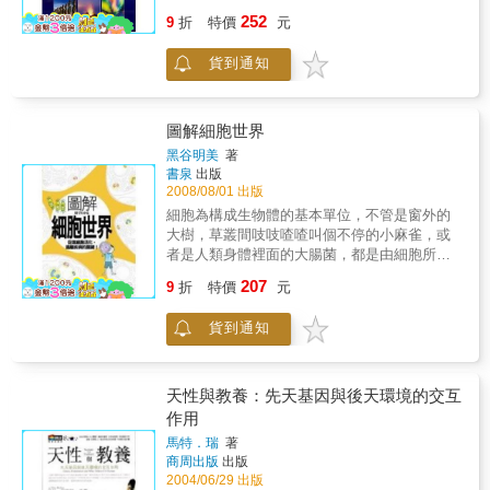
現，以及江博士針對外星人與台灣矮黑人傳說
始，再由各領域學者以科學角度追溯各種神祕
252
所做的獨創研究。二、 本書共分四篇：首篇
9
折
特價
元
現象的可能緣起、發生因素，以及真偽等問
「美國的謊言」，揭露美國為了自身利益，隱
題，兼具娛樂性與學識性，為一同時適用於各
瞞與外星生物有關的所有研究成果，並以密約
貨到通知
年齡層與專業層的通俗讀物。 三、本書搭配大
方式出賣國民以至全人類供外星生物進行實驗
量具權威性的神祕現象目擊圖、模擬圖、想像
的醜聞；第二篇「外星人入侵古文明」，乃從
圖、剖析圖及相關報導剪影，讓讀者可以輕鬆
遠古神祕的智慧文明回溯外星生物在地球上遺
跟著文字上天下海，一探世界神祕現象與文明
圖解細胞世界
留的印跡；第三篇講述外星人與地球人的「第
的真實樣貌 & &
黑谷明美
著
四類接觸」，透過當事人的回憶，重現外星人
書泉
出版
綁架地球人的恐怖實況；第四篇
2008/08/01 出版
細胞為構成生物體的基本單位，不管是窗外的
大樹，草叢間吱吱喳喳叫個不停的小麻雀，或
者是人類身體裡面的大腸菌，都是由細胞所組
成。因此細胞的世界就像是一個非常小的微觀
207
9
折
特價
元
世界，本書引導讀者進入細胞世界，從細胞如
何被發現、細胞學的出現、各種細胞特色，以
貨到通知
及幹細胞（萬能細胞）的重要性等方面加以討
論，並發掘細胞有趣之處。本書特色：‧深入淺
出的文字配合有趣的圖片，介紹有關細胞的各
種細節與面貌。‧「休息一下」單元以一般人較
天性與教養：先天基因與後天環境的交互
為熟悉的例子，來輔助內容說明。‧每單元後，
作用
都有一個「特別演說」，以草履蟲、青蛙等的
馬特．瑞
著
觀點，向讀者傳達一些有趣的觀念。
商周出版
出版
2004/06/29 出版