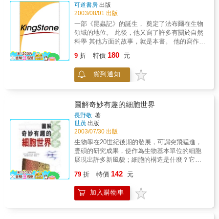
的距離、地球轉軸斜度、旋轉速率、磁場強
可道書房
出版
度、地殼的厚度、大氣層氧氣與氮氣的比
2003/08/01 出版
例……其或然率是一兆兆分之一。 瞭解宇
一部《昆蟲記》的誕生， 奠定了法布爾在生物
宙及萬物的構造與奧秘，一直是人類長期不息
領域的地位。 此後，他又寫了許多有關於自然
追求的慾望，也是啟動人類科學研發的根源。
科學 其他方面的故事，就是本書。 他的寫作手
人類對宇宙的觀察是朝向無限遠的方向進
法極佳， 用講述故事的形式，描述了日常生活
180
行，對物質的研究是往內部無限小的方向鑽
9
折
特價
元
中含的科學道理。 這是一部非常美妙的自然科
研，對生命由來的探討是想揭開生命奧妙的面
普讀物， 啟發著全世界的青少年 推開自然科學
紗。 隨時間、哲學觀點、科學進步的改
貨到通知
之門。
變，許多問題仍然有一些極限是人類無法了解
的，作者以熱力學、天文學、材料科學、神
學、哲學、牛頓的天體力學、愛因斯坦的相對
圖解奇妙有趣的細胞世界
論、達爾文進化論……等，做廣泛且深入的探
長野敬
著
討，學理工的讀者讀來興味盎然，學文商的讀
世茂
出版
者則可藉本書探得奧妙的知識。 本書特色 論証
2003/07/30 出版
豐富，華文科普力作作者學養廣博，為本書收
生物學在20世紀後期的發展，可謂突飛猛進，
集了極為豐富的資料，並加以探究分析，層次
豐碩的研究成果，使作為生物基本單位的細胞
分明，是華文原著中極為難得的科普書，必能
展現出許多新風貌；細胞的構造是什麼？它有
獲得知識分子青睞。教授執筆，滿足學子作者
何功能、作用？如何增加與生殖？免疫系統、
在大學、研究所任教多年，熟悉本地學生自高
142
79
折
特價
元
遺傳基因的真實面貌又如何？這些有關生命真
中以至大學、研究所物理、化學、社會科學的
相的有趣課題，都可在本書中「看清楚」！現
程度，執筆角度精準，針對學子求知欲，作了
加入購物車
在，就讓我們一起在淺顯解說中，來探索五花
非常豐富的供應。 寫作內容，互動有趣 本書篇
八門的細胞世界。
章論述循序漸進，並有"思考問題"一欄，立意新
穎，可與讀者互動，增加閱讀趣味性。