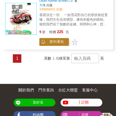
Dean Hamer &Peter Co
著
大塊
出版
1998/06/01 出版
基因決定一切 一如雪花對自己的形狀無從置
喙，我們天生也有體型、膚色和髮色的限制。
雖然我們花了無數的金錢、時間和心神，想要
依目前文化流行的理想改造它們，卻只見它們
225
9
折
特價
元
恢復天生的模樣。我們努力改造體型，但是大
部份的人都失敗。我們依然會以原來的方式飲
貨到通知
食，也會維持幼時甚至再子宮時那般的運動
量。科學家發現，這一切的原因是在於體重受
到基因的影響更勝於一切。 實驗已經證實，
有某種形式基因的老鼠縱使幾乎不給食物，也
1
頁數
1
/1
移至第
頁
依然會長胖。人類也有與老鼠幾乎相同的肥胖
基因，有些人較難控制體重，並不是因為他們
的意志較弱或者吃的太多，而是因為他們的基
因限制設的較高。 人年老之後，身體機能的
衰退到底會有多快，也是由基因控制，科學家
最近已經能夠以基因工程控制較低等動物的壽
命，可以延長一倍甚至於五倍之多。 作者簡介
關於我們
門市查詢
分紅大聯盟
客服中心
狄恩．哈默，在美國國家防癌學會生化實驗
室從事研究，帶領該研究室的「基因結構與機
加好友
訂閱
制」研究小組。
粉絲團
追蹤