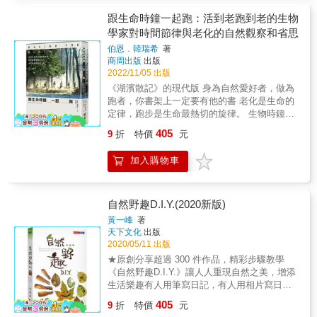
從昆蟲到人類的各種生物，都運用身體的感官
計師都得克服同樣的物理法則── 如何暫時成功
系統探索環境並與同類溝通。在演化的過程
跟生命時鐘一起跑：活到老跑到老的生物
抵抗蠻橫的重力？ 在大自然的世界裡，飛行有
中，各式各樣的物種也開始更加倚賴特定的感
學家對時間節律與老化的自然觀察和省思
什麼好處？與達爾文的物競天擇有什麼關係？
官能力來獲得外界訊息。蟋蟀與蝙蝠十分仰賴
方便尋找食物、巧妙逃離掠食者、每年遷徙至
伯恩．韓瑞希
著
聲波，蜻蜓和人類通常最信賴視覺，蛾、豬、
夏季覓食地&hellip;&hellip; 但如果飛行這麼
商周出版
出版
狗則擁有格外敏銳的嗅覺。 但人類實在太依賴
棒，為什麼有些動物在演化過程中會失去翅
2022/11/05 出版
視覺，以至於常常忽略了其他感官能力的存在
膀？ 體型小確實有利於飛行；但體型大又想飛
《湖濱散記》的現代版 身為自然愛好者，做為
──尤其是嗅覺！我們可能會誤以為人類不像其
的話，那就增加表面積囉！ 植物也有「翅
跑者，你書架上一定要有他的書 老化是生命的
他物種那麼依賴嗅覺，然而如果你曾為遮掩體
膀」，它們靠著這些羽狀降落傘將種子送到各
定律，跑步是生命最熱切的旋律。 生物時鐘平
味而煩惱，或是曾遭受嗅覺喪失之苦（也許是
地生根發芽&hellip;&hellip; 在人類社會中，飛
等對待所有生命體； 時間的語言，敘說著每一
感染Covid-19），就會確信嗅覺在我們生命中
405
9
折
特價
元
行縮短了人際之間的距離，卻也製造了更多軍
個生命歷程的故事。 -------------------------------------
的許多重要層面依然扮演著關鍵角色。 透過本
備競爭！ 海運一個月才能抵達的貨物，空運一
綠頭蒼蠅平均壽命一兩週，老鼠一年，亞洲象
書，比爾．S．漢森告訴我們「嗅覺」的重要性
加入購物車
個小時就送到了； 噴射戰鬥機的機翼設計靈感
五十歲，人類八十。 樹木成長要很久，到了老
與厲害超乎你我的想像── ● 鮭魚能夠辨識與出
來自於遊隼高速俯衝時收折的翅膀； 跳傘與滑
年才開花結果，而雛菊僅僅一年就綻放。 時間
生的溪流完全吻合的氣味分子，藉此找到回家
翔是一種無動力飛行，其原理取材於飛狐猴及
是生命的根基，沒有時間就沒有演化，連生與
的路 ● 為了吸引蒼蠅，死馬海芋竟完美演化出
飛鼠&hellip;&hellip; 本書透過活靈活現的精美
死都無法成立。 本書是一個八十二歲的生物學
自然野趣D.I.Y.(2020新版)
腐屍的氣味與外型 ● 只有幾毫米大的蠹蟲透過
插畫與生動趣味的文字敘述， 帶領我們感受生
家用自己的生命和最熱愛的跑步，書寫老化這
氣味交流，組織摧毀了上百萬立方公尺的巨木
黃一峰
著
物躍入天空的偉大與喜悅。 獻給每一位讓想像
個大自然的定律。他是見證者，也是實驗者和
天下文化
出版
森林 ● 塑膠廢棄物在水中釋放的二甲硫醚分
高飛的讀者！ &
觀察者；對象則是整個自然界，以及他自己的
2020/05/11 出版
子，對海鳥、海豹、鯨魚與海龜來說是食物的
身體。他細細描繪各種動植物的生老衰變和生
氣味&hellip;&hellip; 是時候好好認識我們和其
★原創分享超過 300 件作品，精彩步驟教學
命百態；體驗自己從年輕到垂垂老矣，從追逐
他物種的「鼻子」了。打開這本奇幻的嗅覺之
《自然野趣D.I.Y.》讓人人重現自然之美，增添
跑第一到用跑步感受活著的一呼一吸。 這也是
書，一起來一場大開「鼻」界之旅吧！ &
生活樂趣有人用筆寫日記，有人用相片寫日
一本生命之書，探究跑步、身體老化、運動與
記……黃一峯則用自然物來寫日記，記錄美好
405
年歲之間的關係。為什麼有些人凍齡，有些人
9
折
特價
元
回憶的拼貼。生活周遭的一草一木、蟲魚鳥