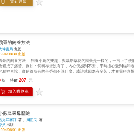
貨到通知
鸚哥的飼養方法
大坤書局
出版
1994/08/30 出版
鸚哥的飼養方法 飼養小鳥的樂趣，與栽培草花的園藝是一樣的，一沾上了便
會變成了痛苦。例如：飼料存貨沒有了，內心便感到不安，平時擔心受到貓和
的精神喜悅，會使得所有的辛勞都不算什麼。或許就因為有辛苦，才會覺得喜
但卻擁有無人能相媲美的漂亮羽色，使得人類和自然為之著迷不已。此外，牠
207
9
折
特價
元
加入購物車
小藪鳥尋母歷險
呂光洋審訂
著 、
周正民
著
夸父
出版
1994/06/01 出版