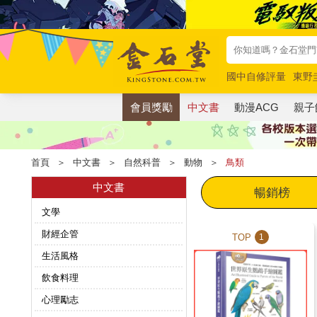
國中自修評量
東野
唯紅花綻放
奧德賽
會員獎勵
中文書
動漫ACG
親子
首頁
＞
中文書
＞
自然科普
＞
動物
＞
鳥類
中文書
暢銷榜
文學
財經企管
TOP
1
生活風格
飲食料理
心理勵志