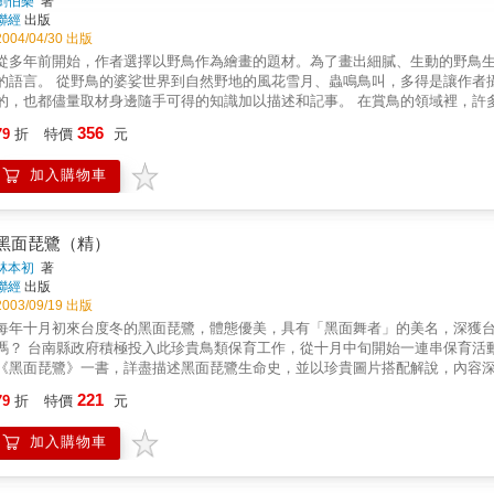
劉伯樂
著
聯經
出版
2004/04/30 出版
從多年前開始，作者選擇以野鳥作為繪畫的題材。為了畫出細膩、生動的野鳥
的語言。 從野鳥的婆娑世界到自然野地的風花雪月、蟲鳴鳥叫，多得是讓作者
的，也都儘量取材身邊隨手可得的知識加以描述和記事。 在賞鳥的領域裡，許
類；甚至盲目的建構一些科學邏輯和經驗價值以及自以為是的賞鳥規範。不論
356
79
折
特價
元
是地球上歷經演化的優良物種。 同樣也面臨優勝劣敗、生存考驗的人類，對於
加入購物車
黑面琵鷺（精）
林本初
著
聯經
出版
2003/09/19 出版
每年十月初來台度冬的黑面琵鷺，體態優美，具有「黑面舞者」的美名，深獲
嗎？ 台南縣政府積極投入此珍貴鳥類保育工作，從十月中旬開始一連串保育活
《黑面琵鷺》一書，詳盡描述黑面琵鷺生命史，並以珍貴圖片搭配解說，內容
221
79
折
特價
元
加入購物車