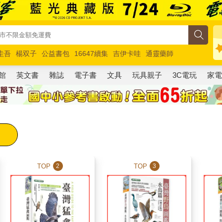
圭吾
楊双子
公益書包
16647續集
吉伊卡哇
通靈藥師
路邊攤新作
馬斯克
玩具總動員5
超慢跑
館
英文書
雜誌
電子書
文具
玩具親子
3C電玩
家
TOP
TOP
2
3