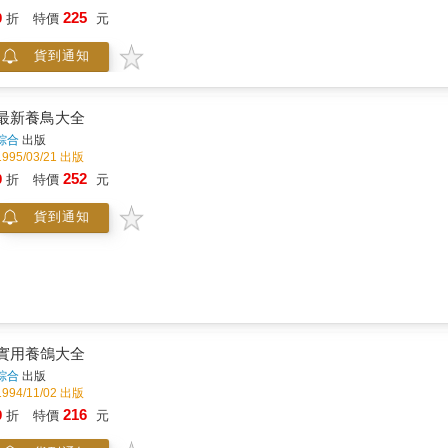
觀察經驗，撰寫成十七個不同的散文故事，敘述這些常見鳥類的生活史，讓孩
225
9
折
特價
元
故事。 & 在自然觀察的領域裡，賞鳥固然擁有眾多人口，卻不見得是孩子們最喜歡觀察的種類。所以，作者採用講生態行為故事的方法，
貨到通知
最新養鳥大全
綜合
出版
1995/03/21 出版
252
9
折
特價
元
貨到通知
實用養鴿大全
綜合
出版
1994/11/02 出版
216
9
折
特價
元