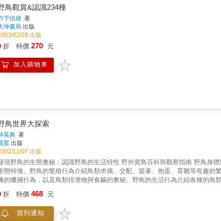
野鳥觀賞&認識234種
竹下信雄
著
大坤書局
出版
2003/02/28 出版
270
9
折
特價
元
加入購物車
野鳥世界大探索
林英典
著
晨星
出版
2002/11/07 出版
發現野鳥的生態奧秘；認識野鳥的生活特性 野外賞鳥百科與觀察指南 野鳥身
形態特徵。野鳥的繁殖行為介紹鳥類求偶、交配、築巢、抱蛋、育雛等有趣的
擒的獵捕行為，以及鳥類排泄物與食繭的奧秘。野鳥的生活行為介紹各種的鳥
點的鳥、愛照鏡子的鳥、鳥類的爭地盤……許多可愛又有趣的問題。野鳥的保
468
9
折
特價
元
貨到通知