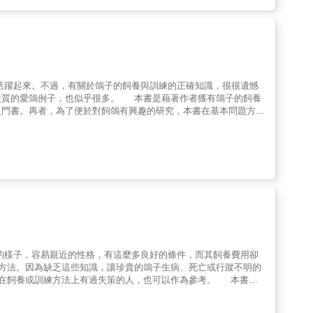
活躍起來。不過，有關於鴿子的飼養與訓練的正確知識，很很遺憾
素質的愛鴿例子，也似乎很多。 本書是藉著作者獲有鴿子的飼養
入門書。再者，為了便於對飼鴿有興趣的研究，本書在基本問題方
若是進行專門的研究，或越有經驗，則會更感到淵博而深刻；不管
飼養鴿子的各位讀者是有所助益的。
的樣子，容易親近的性格，有這麼多良好的條件，而其飼養費用卻
方法。因為缺乏這些知識，讓珍貴的鴿子生病、死亡或行蹤不明的
在飼養或訓練方法上有過失策的人，也可以作為參考。 本書對
各種疾病的治療法等等，種種和鴿子有關係的知識，都有詳細的說