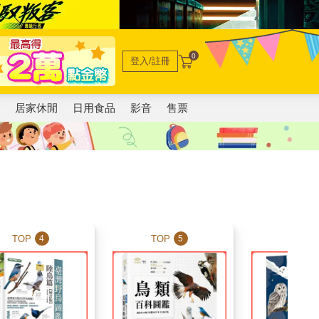
0
登入/註冊
電
居家休閒
日用食品
影音
售票
TOP
TOP
TOP
4
5