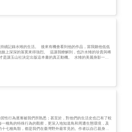
烈。 這讓我瞭解到，也許水雉的珍貴與稀
社決定出版這本書的真正動機。 水雉的美麗身影一直
到特別保護。 然而隨著產業環境的改變，許多過去曾經鼎盛的農業
減少； 生性敏感且害羞的水雉很難適應人為環境， 於是以菱田為
躍上檯面，成為各方矚目的焦點。 然而對水雉來說，
能造成過度干擾， 數量日稀的美麗菱角鳥處境更是堪慮。 在
，除了完整呈現水雉 日常生活的精彩點滴之外，我感受到更多的卻
時流露出對老朋友身陷危機的擔心與著急。 他甚至為了不
。我更從朋友口中得知， 不同於許多「以量取勝」的鳥類攝影家，
珍貴了。 人終究不能自外於大自然，更不
， 讀者能夠更瞭解「水雉」這種美麗鳥類的生活， 然而我們更想
的習性行為逐漸被我們所熟悉；甚至於，對他們的生活史也已有了較
深刻交流。
每一種鳥的特殊行為的觀察，更深入地知道鳥和周遭生態環境，及