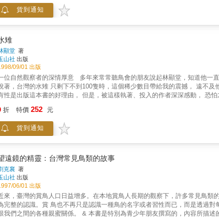
貨到通知
水雉
林顯堂
著
玉山社
出版
1998/09/01 出版
位自然觀察者的深情厚意 多年來常常聽鳥會的朋友說起林顯堂，知道他一直持續記錄水雉的生活。 後來有機會看到他的作品，當我聽他低低
說著，台灣的水雉 只剩下不到100隻時，這個稀少數目帶給我的震撼， 遠不及他臉上深深的落寞來得強
有性是出版這本書的好理由， 但是，被這樣執著、投入的作者深深感動， 恐怕才是讓玉山
是引人注目的焦點， 早在日治時期，水雉便被列入「天然紀念物」名單中，受
252
9
折
特價
元
生產逐漸沒落， 菱角也是其中之一， 台灣的菱田面積便在這種趨勢下逐年快速
主要生活環境的菱角鳥 逐漸陷入困境，族群數量急遽下降。 過去，在自然保育觀念尚未普及之時，水雉族群危機的急迫性， 只有關心環境的少
貨到通知
數人士瞭解，發動「多吃菱角」的活動也總是不成氣候。 近年來，台灣高速鐵路所規劃的路線， 正巧通過台南縣一塊目前水雉族群數量最多的菱
角田區域， 值此之時，「環境成本」的觀念開始受到一般大眾的重視，水雉的問題 突然間
過度的矚目等於「三度傷害」，爭睹丰采的愛鳥人士 與搶救水雉的研究人員均可
《台灣的菱角鳥─水雉》書中，透過 一位與菱角鳥相處5年的攝影家的深情記錄
望遠鏡的精靈：台灣常見鳥類的故事
是， 水雉在攝影家眼中早已超越「記錄對象」的意義，字裡行間、一幀幀照片中， 不
劉克襄
著
干擾水雉的活動，有許多鏡頭刻意遠距拍攝， 其中所蘊含的情意顯得更為真摯
玉山社
出版
林顯堂總是等待再等待， 直到與鏡頭裡的水雉和環境培養出感覺後才按下快門， 每張照片也就更彌足
1997/06/01 出版
能因人類利益而犧牲其他生物生存的機會。 透過《台灣的菱角鳥─水雉》這本書
近來，臺灣的賞鳥人口日益增多。在本地賞鳥人長期的觀察下，許多常見鳥類
呈現的感覺是，一位自然觀察者的溫暖與深情厚意， 以及人與自然之間動人的
為完整的認識。賞 鳥也不再只是認識一種鳥的名字或者習性而已，而是透過對
我們之間的各種親蜜關係。 & 本書是特別為青少年朋友撰寫的，內容所描述的十七種鳥類，都是我們在臺灣野外最常見的。作者以自己親身的