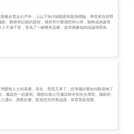
生態畫必需走出戶外，上山下海仔細觀察和親身體驗，學習來自田野
攝影、觀察和記錄的題材。偶有所什麼感想和心得，能夠成為篇章
多人不遠千里，竟為了一睹稀有品種；追求偶像似的談論明星鳥
「鶯鶯燕燕」也好，「如鴃鳥耳」也好，牠和你我一樣，珍稀平庸都
任何奢言保育與復育，干擾與侵害的討論，實在無從置喙一詞。
台灣愛鳥人士的喜愛。現在，黑琵又來了，您準備好要如何歡迎牠了
動，邀請您一起參與。聯經出版公司邀請林本初先生撰寫、攝影的
深入淺出，寓教於樂。歡迎您共同來認識、保育黑面琵鷺。