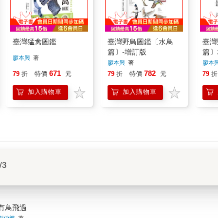
臺灣猛禽圖鑑
臺灣野鳥圖鑑〔水鳥
臺灣
篇〕-增訂版
篇〕
廖本興
著
廖本興
著
廖本
671
782
79
折
特價
元
79
折
特價
元
79
折
加入購物車
加入購物車
/3
有鳥飛過