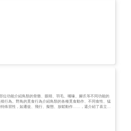
體部位功能介紹鳥類的骨骼、眼睛、羽毛、嘴喙、腳爪等不同功能的
繁殖行為。野鳥的覓食行為介紹鳥類的各種覓食動作、不同食性、猛
類特殊習性，如遷徙、飛行、擬態、放鬆動作……，還介紹了喜立高
育說明野鳥生態所面臨的問題，以及人類如何做好鳥類保育的工作。