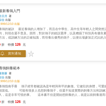
最新養鴿入門
古日月
著
綜合
出版
1999/12/10 出版
養鴿的祕訣 最近養鴿的人增加了，而且在中學生、高中生等年輕人之間突然
的，到現在還不普及。因而，對於鴿子的錯誤選擇，以及糟蹋了特別具有優良
方法，或訓練方法的正確知識，而培養出優秀的鴿子，以便出場參加正式比的
面，也使用圖解或照片來加以解說，以便在實際上易於瞭解。 鴿子的飼養，
126
9
折
特價
元
是為興趣或娛樂飼養鴿子，奇時所必要的知識，本書大體上都具備了。本書對
貨到通知
賽鴿飼養範本
葉朝蒼
著
綜合
出版
1999/12/10 出版
養鴿指南手冊 鴿子經常都被認為是年輕與和平的象徵。它健壯的身體，可愛
相當低。 可能有很多人也想飼養鴿子，但還不知道實際的飼養方法和訓練
人，這是非常可惜的事。 這本書不但是開始想飼養的人，就是以前飼養過而
於鴿的本性、習性、鴿舍的建造法、選擇飼料的方法、交配法、繁殖的秘訣、
126
9
折
特價
元
明。