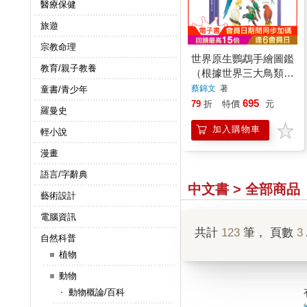
醫療保健
旅遊
宗教命理
世界原生鸚鵡手繪圖鑑
教育/親子教養
（根據世界三大鳥類名
錄，精細描繪全球398
蔡錦文
著
童書/青少年
種原生鸚鵡）
695
79
折
特價
元
羅曼史
加入購物車
輕小說
漫畫
語言/字辭典
中文書 > 全部商品
藝術設計
電腦資訊
共計
123
筆， 頁數
3
自然科普
植物
動物
動物概論/百科