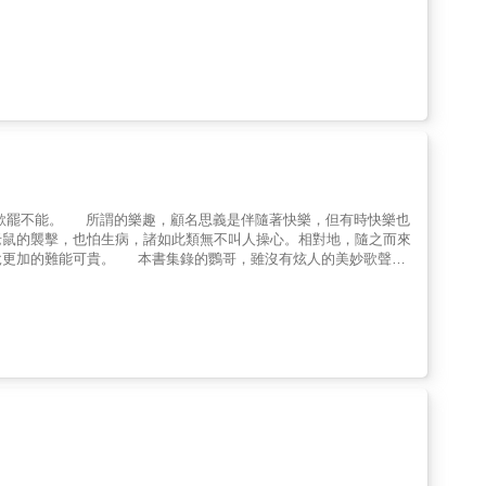
欲罷不能。 所謂的樂趣，顧名思義是伴隨著快樂，但有時快樂也
老鼠的襲擊，也怕生病，諸如此類無不叫人操心。相對地，隨之而來
悅更加的難能可貴。 本書集錄的鸚哥，雖沒有炫人的美妙歌聲，
的存在還對人類具有歌頌生之喜悅的暗示，同時也是最佳的示範。