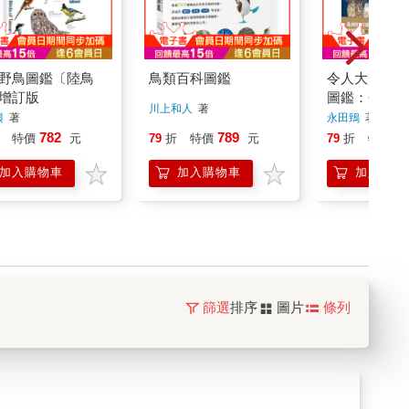
野鳥圖鑑〔陸鳥
鳥類百科圖鑑
令人大開眼界
增訂版
圖鑑：長相和
川上和人
著
個性！謎樣習
興
著
永田鵄
著
生態x反差萌
782
789
3
特價
元
79
折
特價
元
79
折
特價
種世界貓頭鷹
加入購物車
加入購物車
加入購物
篩選
排序
圖片
條列