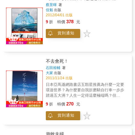
這些話正好是一位大陸「美女作家」袁婷婷在
子。因為這從來都不是金錢與時間的問題，我
蔡景暉
著
巴基斯坦與阿富汗邊界，因地處偏遠失聯一周
們面對的，是自我挑戰與人生學習！
佳魁
出版
回來之後說的話。妳聽她說她安全，妳就放心
2012/04/01 出版
去她去過的那個所謂安全的地方嗎？當然不！
378
9
折
特價
元
別說是恐怖的巴基斯坦與阿富汗，印度也頗不
安全。不只一個台灣女孩親口對我說：印度人
好極了，印度好好玩。她們其實才走了幾天印
貨到通知
度，茫然無知，實際印度的騙術、詐術、偷
竊、色情、襲胸可不單純，防不勝防！據說早
年日本自助旅行者在印度旅行，就是因為憐憫
一般印度人的貧窮、善良，當遇上那萬分之一
偽善奸詐的印度人時，可憐日本背包旅行者被
不去會死！
騙、被偷、被色情攻擊，幾乎全軍覆沒，極少
石田裕輔
著
倖免！這如同台灣女孩對埃及人、土耳其人的
大家
出版
「幾天」膚淺印象，茫然無知，說他們都很好
2011/11/24 出版
啊！結果，發生被欺騙、被強暴、被殺害的悲
日本亞馬遜網路書店五顆星推薦為什麼一定要
劇！女性旅行者若是沒有男士陪同或獨立自救
環遊世界？為什麼要自我折磨騎自行車一步步
的本事，萬分之一的機會讓妳碰上那個「壞的
踏過五大洲？人生一定得這麼極端嗎？但
很壞」的部分，孤立無援，人財兩失！ 事實就
──「既然降生到這世界上，就要好自己的雙
是這樣：凸顯外形姣好的女士走在一萬個好人
270
9
折
特價
元
眼，看遍這世界，尋找自己最珍貴的寶物。」
當中恐怕就被一個壞人盯住了，死定了。當年
作者如是說。「好幾次幻想在異國廣闊的土地
在台灣旅行遇害的日本女孩井口真理子就是一
貨到通知
上騎車，內心激動不已。可是這計畫的規模太
個令人難忘的悲慘事件，多年前還有一位台灣
過龐大，很不真實，我這種懦弱的膽小鬼根本
女孩和哥哥去日本富士山旅遊，深夜外出而不
做不到。可是……就這樣，我抱著難以釋懷的
幸遇害。說不定這些殘害女性的原本不是壞
心情，迎接日本一周之旅的最後一天。終於到
遊牧夫婦