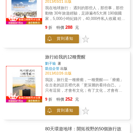
2013/03/21 出版
飴，這種恆心毅力實在讓人望塵莫及。然而金
才可以「沒有成見」、「沒有固定路徑」地發
我在地球旅行： 遇到的那些人，那些事，那些
恩的特立獨行也惹來不少爭議，一般猛禽是禁
想一切的可能，就像再來一場宇宙大爆炸般的
動物 30年旅遊經驗，足跡遍布5大洲 190個國
止餵食的，但她無私的付出，拯救了瀕臨絕種
創造力，如此就能發展出新的大腦神經元，創
家，5,000小時紀錄片，40,000件私人收藏 眭澔
的美國國鳥，當地政府特別給予豁免許可。如
意就能瞬間擴張、繁衍成無限可能。三部曲之
平的世界旅人微日誌，首次公開！ 旅行，會遇
今這些恣意翱翔天際的白頭海鵰，讓阿拉斯加
三：《奢華圓夢之旅》40歲之後，李欣頻為自
288
9
折
特價
元
到什麼事？ 自助旅行始祖眭澔平告訴你， 旅途
的神秘與莊嚴增添幾許自由奔放的氣息。 作者
己設定一年工作、一年旅行的生活。2012是她
上的狗屁倒灶，全是人生最豐富的養分！ 那些
擅長生態攝影、兼具深厚的人文素養，透過細
以「身」試驗心想事成的魔法、全年極致奢華
貨到通知
人，亞馬遜食人族、非洲大嘴族， 都在行腳中
膩的體會與長期的觀察，流露出對於生生不息
的圓夢之年，攀上生命體驗的新顛峰！「40歲
擔綱最佳演出！ 那些事，鞭炮上身重度灼傷、
的大自然，一種深情的共鳴。書中以妙筆綴織
以後的我，為自己設定：工作一年、旅行一
半路遇到劫車賊， 倒楣事通通幸運翻身！ 那些
這些璀璨的生命故事，讀來興味盎然，還帶進
年、工作一年、旅行一年……這樣我可以確保
動物，被歌聲吸引圍觀的南極企鵝、可遇不可
旅行給我的12種覺醒
相關的人文歷史和自然景觀，搭配一張張生動
我後半生，至少有一半的生命時間不是浪費
求的天堂鳥， 都是旅途上的最佳夥伴！ ＊擁有
的寫實的自然景觀和野生動物們，這些令人屏
的。2012是我最極致奢華的圓夢之年，我以高
劉子瑜
著
「全台灣最令人羡慕的人生」的眭澔平，集結
凱信企管
出版
息的美景，讓人彷彿身歷其境，有如親臨現場
密度的旅行，攀上自己生命體驗的新顛峰！」
30年來的旅遊精華，以最深情的筆觸，寫下最
2013/02/26 出版
般的神奇感動。本書特色林心雅和李文堯深入
──李欣頻雖然坊間謠傳的2012絕不可能是末
真摯的旅遊紀實與感悟。 ＊「每一趟旅行，都
探索阿拉斯加這片最後的荒野，不只喜愛它四
日，李欣頻還是將2012年設定為「人生最後一
我說，旅行是一種療癒，一種覺醒──「療癒」
是一次修行；每一次出走，都是一次尋找自我
季變換遼闊的自然景致，也因近十年長期去到
年：不讓金錢與時間設限我的夢想」，隨心所
在古老的語言裡代表「更深層的看待自己。」
的機會。」累積旅行中的踏出每一步、沉澱沿
那裡，結識了一些特別的朋友，書中這些人物
欲地去奢華享受：生活、美食、電影、藝術、
只有逗留，才會有文化；有了文化，才會有偏
途體會的每一次感動，從眭澔平的旅人日誌
主角都是「築夢人」，他們無懼於阿拉斯加極
旅行……，想虛擬體驗一下，如果這真是自己
見；有了偏見，才會有自我對話的機會。旅
252
中，看見不一樣的世界。 ＊眭澔平將帶領你一
9
折
特價
元
端嚴酷的氣候環境，生活簡單樸實，隨著內心
的最後一年，要怎麼把這一年過到此生中最極
行，並不是讓我透過眼睛來認識世界，而是讓
同體驗，旅遊不只是旅遊，還是一趟與心靈對
的鼓聲，追尋自己喜歡的生活方式，憑著一股
致的顛峰狀態！在2012年1月1日，她給自己的
我從偏見中覺醒，讓我質疑自己，進而重新認
話的文化之旅，更是一場漫長的人生修行。本
貨到通知
傻勁，認真執著地做自己覺得有意義的事。這
關鍵詞或對聯是「上聯：白天是玩家，下聯：
識自己，發現自己的真正價值。一段逆轉人生
書特色 ■全書獨家收錄近300張眭澔平私人珍藏
些人或許自認平凡，但他們的特立獨行，不僅
晚上是覺者，橫批：清醒地玩」。2012對李欣
的旅程，面對人生的曲折，感情的糾結，看旅
照片，全書以彩色照片呈現，讓眭澔平帶領你
活出精采，也為這世界增添不凡的美麗色彩。
頻而言，將會是很重要的「末日放空」年，也
行蛻變的女孩，如何由柔弱變堅強。一位來自
真實去一趟上知天文、下知地理的紙上環遊世
阿拉斯加不僅擁有渾然天成的自然美景，這裡
是她的「奢華圓夢」之年。經過這一整年大膽
單親家庭的女孩，努力擺脫草莓族的汙名，卻
80天環遊地球：開拓視野的50個旅行故
界。 ■你有錢也買不到的眼界。「地球外星
也是可以跟宇宙對話的不可思議的空間；作者
實驗，她更相信自己擁有強大的夢想執行力。