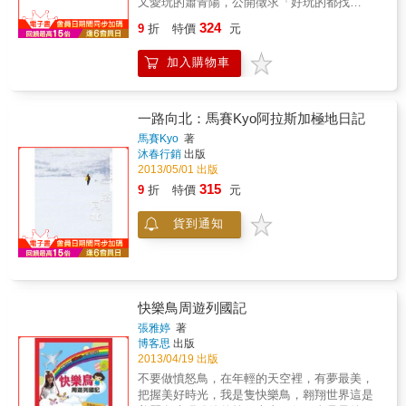
又愛玩的蕭青陽，公開徵求「好玩的都找
意版的自己、生活與工作方式，沒有任何障礙
我！」果然，邀約如雪片而來。2011年起，他
324
與藉口阻擋在我與夢想之間，此刻就是我人生
9
折
特價
元
從年頭玩到年尾，一共遊歷了五大洲十九個異
最滿意的狀態，好到任何人拿任何條件想跟我
國城市。 在峇里島，他遇見真對味的朋友；到
交換人生，打死我都不願意！這是每一位廣告
加入購物車
撒哈拉，他體悟旅行或死亡都是人生重要的一
企劃、美術設計、網路業、文化創意產業工作
課，也創下穿夾腳拖橫跨沙漠的紀錄；從台東
者必看的遊創書！」──李欣頻李欣頻藉由本書
到奧地利，他看到台灣教育的危機；入圍葛萊
跟大家分享22年來影響她創意觀點最深遠的11
美獎遠行美國，他發誓要帶著全家猛看世界；
一路向北：馬賽Kyo阿拉斯加極地日記
個國家，這11個國家讓叛逆的她找到與這世界
走訪京都清水寺，他與妹妹重新修補了疏離已
馬賽Kyo
著
相處的新方式：異國的空間、無法描述的顏
久的兄妹情……他發現這世界還有許多精彩等
沐春行銷
出版
色、未曾謀面的形狀、空氣裡的溫度、一連串
著相遇，又有許多地方永遠來不及到達，驚覺
2013/05/01 出版
意外的驚喜與事件……這些讓她由微至鉅變的
「青春不是無敵，青春是來不及」。這本書，
315
9
折
特價
元
起源，透過圖文的紀實描述，做為讀者日後要
不只寫出旅行的新鮮和興奮，更呈現一位享譽
去邊旅行、邊蛻變、邊找生命新出口的參考。
國際的設計師是如何養成，以及他對親情、愛
創意不是一種職業，而是能在平凡中看到不凡
貨到通知
情、友情、生死、教育、夢的想像與實踐。
的獨特之處；旅行也不是遠行，而是即使在家
鄉，仍能如第一次到訪的遊客般充滿了好奇與
新鮮感。創意之旅的重點就在你用怎樣的眼光
看到怎樣的新世界，與你去了哪裡、去了多
遠、去了多少國家完全無關──希望大家從一打
快樂鳥周遊列國記
開這本書開始，就啟動了非常精彩豐收的心靈
張雅婷
著
想像之旅，讓這些文圖在你的靈魂裡釋放一些
博客思
出版
不安定的自由，讓你連起床方式都不一樣，不
2013/04/19 出版
知不覺地改變了一點身體、一點口味、一點習
不要做憤怒鳥，在年輕的天空裡，有夢最美，
慣、一點口頭禪、一點視線與動線……祝大家
把握美好時光，我是隻快樂鳥，翱翔世界這是
旅途愉快！三部曲之二：《心靈蛻變之旅》喧