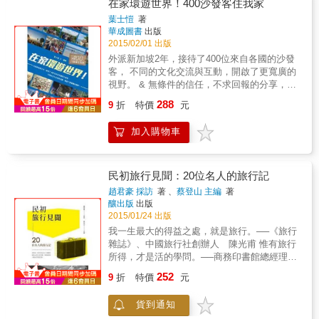
情，迎接日本一周之旅的最後一天。 終於到達
在家環遊世界！400沙發客住我家
神戶的美利堅波止場，停好自行車。大海沐浴
葉士愷
著
在午後的陽光中，無數白色光點跳躍，我坐在
華成圖書
出版
長椅上，茫然凝視著閃爍舞動的光點。 剎那
2015/02/01 出版
間，我好想環遊世界。 一起心動念，身體就蠢
外派新加坡2年，接待了400位來自各國的沙發
蠢欲動，坐立難安。 『既然生到這世界上，不
客， 不同的文化交流與互動，開啟了更寬廣的
就要盡量發揮嗎？』 感受到我生命中的「活
視野。 & 無條件的信任，不求回報的分享，讓
著」與「可能性」緊緊聯繫，就像陽光終於照
我更勇敢，更認識自己！ 故事從一份滿是紅字
288
進來，廣大的視野在眼前展開
9
折
特價
元
的體檢報告開始， 在新竹擔任工程師的我，得
&mdash;&mdash;」 & 我看到恆河的純白日
知健康亮起紅燈後， 決定改變生活型態，找尋
出、薩賓娜天真無邪的笑臉、土耳其那爾汀美
加入購物車
關於未來的答案， 接下了外派新加坡的任務，
麗的笑容；滿月下的金字塔、在草原上奔跑的
並選擇用沙發衝浪來探索自我。 & 外派兩年的
長頸鹿、騎著破爛腳踏車追趕我的保保。泰西
期間，接待了超過400位沙發客， 我和這些詩
亞有點惱怒地笑著，流下稚氣未脫的淚水。大
人、冒險家、瘋子、學生、流浪者相識，交流
民初旅行見聞：20位名人的旅行記
海般的叢林中浮現蒂卡爾神殿，以及紀念碑大
故事和價值觀， 來自46個不同國家的沙發客，
趙君豪 採訪
著 、
蔡登山 主編
著
谷地神聖的風光。雄壯的育空河流淌而過，有
衝擊了我的靈魂，打開了我的眼界。 & 太陽花
釀出版
出版
鮭魚跳躍著；在夜空中搖曳的極光
學運期間，我看到了烏克蘭學生拍攝的聲援臺
2015/01/24 出版
&hellip;&hellip; & 我見證到自己還活著，而能
灣影片，深受感動， 不顧外交部的紅色警示，
我一生最大的得益之處，就是旅行。──《旅行
見證到自己還活著，就像一個奇蹟。凝視著自
一個人飛到內戰中的烏克蘭，當面和影片製作
雜誌》、中國旅行社創辦人 陳光甫 惟有旅行
己的存在，在這瞬間，我以未曾有過的謙遜，
人致謝。 在革命聖地獨立廣場前，反思臺灣的
所得，才是活的學問。──商務印書館總經理
感謝我還活著。 & 《最危險的廁所與最美的星
現況，看到了希望的曙光！ & 特別推薦 & 國立
王雲五 本書乃根據趙君豪在《旅行雜誌》訪問
空》 & 任性版旅遊指南！石田裕輔繼《不去會
252
交通大學教授兼學務長 黃美鈴 作家、樂評
9
折
特價
元
的二十位名人採訪稿，並配上採訪照片及各名
死》後再度出擊， & 列舉各式各樣獨斷的「世
人、文化政治評論者 張鐵志 滅火器主唱、島
人之題字整理而成。訪問稿前之照片及簡介則
界第一」： 最美的星空長什麼樣？最危險的廁
嶼天光作詞作曲 楊大正 波蘭駐臺灣記者 沈
貨到通知
為本書編者所加，俾讀者在閱讀時，能對受訪
所有多嚇人？最難搞的邊境關口有多機車？世
漢娜（Hanna Shen） & 1.本書收錄了作者外派