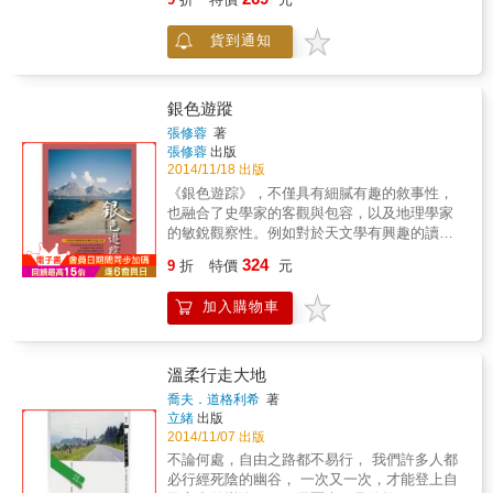
&times; 亞洲35個夢幻都城 在美麗的多瑙河岸
訪客；法國豪門招待客人的晚宴，餐點竟是麥
邊，看著安居樂業的人們無憂無慮地享受生
當勞漢堡套餐。離國長達七年半，在踏上國土
貨到通知
活； 哥德、布倫塔諾、艾辛多夫都曾在德國海
的一剎那，作者最想吃哪樣食物？ & 石田裕輔
德堡的「哲學家之路」上沉醉漫步； 印加人在
不但以最素樸的交通工具環遊全球，一路上的
叢山峻嶺之中，建立了一座日本動畫大師筆下
吃喝也秉持相同精神，能釣魚就不上超市，能
的天空之城－馬丘比丘； 櫻花、楓紅、美食、
吃路邊攤就不進餐館，一受邀便勇敢赴約，為
銀色遊蹤
藝妓、和服、祭典，濃濃和風！最著名的千年
此上吐下瀉也在所不辭。 & ──本書不是所謂的
張修蓉
著
歷史古城－京都。 在世界100個古城之中找一
美食書，重點也不是在介紹世界各地的飲食生
張修蓉
出版
個小小的角落，靜靜地坐著，聆聽歲月的嘆
活或各種餐點。 & 石田裕輔以他一貫「多愁善
2014/11/18 出版
息。 集歐、美、非、亞四大洲， 無論是已成古
感」又「不到黃河心不死」的風格，記錄了73
《銀色遊踪》，不僅具有細膩有趣的敘事性，
蹟的世界遺址或是承載歲月至今仍繁華如昔的
場飲食經驗，留連路邊攤的時光遠比上餐館
也融合了史學家的客觀與包容，以及地理學家
城市， 想要不枉此生，就得親自去一趟！ 將最
多，勇於嘗試的結果是，拉肚子沒有最嚴重，
的敏銳觀察性。例如對於天文學有興趣的讀
美的畫面盡收眼底，一輩子一定要去一次的景
只有更嚴重；受人招待，結果卻常哭笑不得，
友，可以詳閱〈杭州西湖觀日 全食實記〉。古
324
點收藏名單。 本書特色 ＊多達500張精美圖
作者莫非受到詛咒，沒有吃豪華料理的命？ &
9
折
特價
元
往今來的大師或是歷史人物往往很喜歡旅行，
片，珍藏世界百大經典古都 世界文化遺址、建
從旅途前段對任何食物都興致勃勃，到後段無
例如司馬遷、李白、杜甫、徐霞客、馬可波
立超過千年的古都、神聖的朝覲聖地、埋葬千
可救藥地懷念家鄉菜，在作者的73道食物中，
加入購物車
羅、赫曼赫塞，作品雖然不能與這些大賢相
百年祕密的金字塔&hellip;&hellip;，精美圖片收
我們彷彿也跟著作者進行了一趟環遊世界之
比，但我認為其 境界是很高的，那就是透過旅
藏，將這100個最具有魅力的世界文化之地納入
旅。 & 《日本．一路騎下去》 & 為回應心中
行者的明眸，發掘出人世間的「真、善、
你即將啟程的行程裡吧！ ＊全球最美的100個
「不去會死！」的吶喊，石田裕輔毅然騎向壯
美」。這是作品的第三項特色。 《銀色遊踪》
溫柔行走大地
古城資訊全收錄 收錄世界百大著名古城故事，
闊的未知世界。一路上蹲過世界上「最危險的
的遊記內容可區分為「典雅歐洲」、「新興澳
喬夫．道格利希
著
深入了解美麗古蹟的背後有著多麼引人入勝的
廁所」，入眼「最美的星空」，一日三餐盡是
洲」、「古典神州」三部分，足跡遍布歐洲、
立緒
出版
歷史故事。完整了解相關知識，培養對人文歷
「用洗臉盆吃羊肉飯」這類奇遇&hellip;&hellip;
澳洲及中國大陸各地。歐洲、中國恰好是世界
2014/11/07 出版
史和旅遊的興趣，收藏最齊全的資訊以增廣見
我們參與了現實中牧羊少年追夢的故事。 & 離
兩大文化 區域，都擁有豐富的人文與自然景
不論何處，自由之路都不易行， 我們許多人都
聞。搭配內容，以各種圖說進行知識補充。
國7年半、踏遍世界87國之後 石田裕輔再次上
觀。中國大陸部分包含山東、山西、中原訪古
必行經死陰的幽谷， 一次又一次，才能登上自
路 帶著看遍世界的眼睛回到沸騰心中的原鄉！
行、成都、杭州、桂林、澳門與海南島，其中