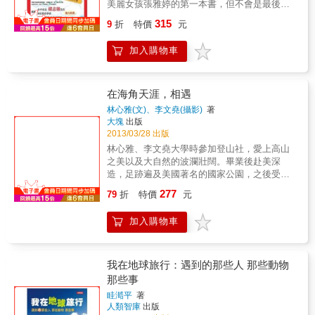
美麗女孩張雅婷的第一本書，但不會是最後一
嘩的創意舞台背後需要有一個淨空的創造場，
本書因為人生充滿新的挑戰與機會快樂鳥小
從30而立到40而不惑，李欣頻以每年的智慧修
315
9
折
特價
元
婷，將繼續不同的世界之旅並邀所有讀者，一
行之旅，來進行一場又一場的身心靈蛻變。
起用最真誠的演，來欣賞美好的世界
「從30而立到40而不惑，我靠的是每年的智慧
加入購物車
修行之旅，來進行一場又一場的身心靈蛻變。
足跡踏及北歐、北非、西藏、印度、土耳其、
阿拉斯加、不丹、秘魯、墨西哥，從寺廟、教
在海角天涯，相遇
堂、走到清真寺；從墓園、葬禮，走到草原、
林心雅(文)、李文堯(攝影)
著
沙漠、峽灣與極光。……我探尋世界各大自然
大塊
出版
的面貌與靈魂深處，後來發現：原來我只是在
2013/03/28 出版
找我自己！」──李欣頻李欣頻從印度靈修回來
林心雅、李文堯大學時參加登山社，愛上高山
後，感官更敏銳、反應更強大、視野也變高變
之美以及大自然的波瀾壯闊。畢業後赴美深
廣，就像是：清空過去處心積慮耕耘的一切，
造，足跡遍及美國著名的國家公園，之後受到
在空山靈雨之中，信手捻來就是「神來之筆」
日本國寶級生態攝影家星野道夫的啟發感動，
的狀態。若以水來比喻：以前生命地表平坦，
277
79
折
特價
元
展開他們的極境之旅。1994年第一次來到阿拉
需要費勁打幫浦，才能激得起水花；現在心靈
斯加時就愛上這片遼闊的荒野，自此每年都會
地表非常豐富，只要順著流，水會依地形激盪
加入購物車
來此探險，並且結識了一些特別的朋友；例如
出精彩的瀑浪，這就是為什麼她覺得「人生創
保護美國國鳥白頭海鵰的珍‧金恩，還有在遠離
意學」比「廣告文案創意學」更長久，因為從
文明的無人島上，奇特的象牙海岸，有日夜守
靈魂與感官上去蛻變成「活」的、隨時應變的
護海象安全的守護者…… 作者初識高齡八十的
創意人，才是究竟恆久之道。因此，心靈修行
我在地球旅行：遇到的那些人 那些動物
神鵰女俠，發現看似平凡的金恩有著過人的意
就是讓她的創意可長可久的根本之道，也是創
那些事
志，她在零下三十多度刺骨的凜冽寒風中，費
意的最高境界。喧嘩的創意舞台背後需要有一
眭澔平
著
力的切割冰凍的魚，再拋丟給住家四周等待的
個淨空的創造場，唯有在「尚未有定義、一切
人類智庫
出版
白頭海鵰，不但三十年如一日，還能甘之如
尚未成形」的全空無、彷佛真空的狀態，然後