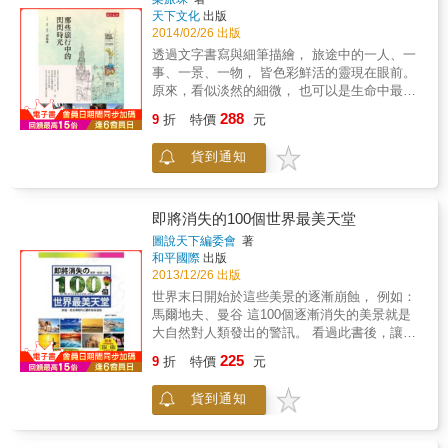
也幫助了那些「提供幫助」給他的人。 & 他透
州，廣州，北京，香港，紐約等40個一生必去
天下文化
出版
過旅行得到的成長，來自於他和別人建立了連
的美麗景點，傾力呈現帶來從感官到精神的最
2014/02/26 出版
結。而在他身上所發生的一切，正是渴望突破
為徹底的心靈放鬆和尋幽探訪的豐富體驗。 &
透過文字書寫與細筆描繪， 旅途中的一人、一
傳統侷限、闖出一條新路的當代台灣年輕人，
本書分成五大篇幅，共有四十個一生必去的美
事、一景、一物， 皆色彩鮮活的靈現在眼前。
最需要聆聽的故事。 & 本書特色 & ◇這是一個
麗景點，準備等待擁抱每一位熱愛旅行的你。
原來，看似淡然的細微， 也可以是生命中最深
台灣在地年輕人的Gap Year（空檔年）經歷，
心靈之旅：聆聽大自然的節拍，惝洋山水之
刻難忘的回憶。 & 每段旅程都是一個特別的故
能為現今許多懷有旅行夢想、並且不是只想單
288
間，是對身心的一種回饋。 放鬆之旅：迎著徐
9
折
特價
元
事， 即使在我們回到日常生活後， 這些故事依
純去旅遊觀光的年輕人，帶來新的觀點、勇氣
徐涼風，與參天古樹一同呼吸，享受身心舒
舊閃閃發光&hellip;&hellip; 梁旅珠的旅遊足跡
與驚人的能量及鼓勵！ & ◇這不只是一本分享
展。 尋訪之旅：尋幽探訪賞奇觀，改變視野，
貨到通知
遍及世界各個角落，她不走蜻蜓點水似的多點
旅程的背包客故事，更是一本真誠的內在記
感悟大自然的瑰麗神奇。 忘憂之旅：心靈小
旅遊，而選擇深入街坊巷弄，細細品味造訪處
錄，引發你我深度思考人生，而激勵人心的正
憩，忘卻俗慮紛擾，尋幽探訪達到物我相忘的
的風土與文化，享受在地生活。 但再迷人的旅
向力量，陪著你一起找夢想！ & ◇作者寫下的
境界。 減壓之旅：逃離職場、逃離城市、逃離
行經歷，一旦塵封入已然過於豐富擁擠的記憶
即將消失的100個世界最美天堂
心靈小語，將旅程中的體悟無私分享，讓你在
生活，來一場徹底療養心靈的減壓之旅。 & 看
庫中，終將隨著時間逝去，逐漸褪色；於是她
「人生」這趟旅行路上，隨時可以用來補充勇
圖說天下編委會
著
平民理財教主劉憶如最生活的一面，看她如何
提筆寫下旅行中的故事篇章，讓這些記憶透過
和平國際
出版
氣！
運用每一趟「輕旅行」，找到重新再出發的生
文字，繼續散發光芒。 讓我們跟著梁旅珠，一
2013/12/26 出版
命力。
起慢遊世界。 輯一 移動的風景 地圖上幾千公
世界末日開始於這些美景的逐漸崩蝕， 例如：
里的穿梭，雲端或鐵軌、大海或柏油路， 我在
馬爾地夫、曼谷 這100個逐漸消失的美景就是
移動中尋找窗外那片風景。 輯二 城市想像 每
大自然對人類發出的警訊。 看過此書後，讓我
座城市所給我的第一印象不一定都是美麗的，
們開始警惕、保護正在發出求救訊號的家園。
225
但在細細品味後， 總是能找到屬於她自己的一
9
折
特價
元
& ※東森新聞曾推出《消失中的奇景》節目，
番滋味。 輯三 動物日和 不論是大自然中生死
採訪世界各地逐漸消失的美景，展現關懷地球
瞬間的獵補，還是鄉間田園悠閒自在的歇息，
貨到通知
&& 的情感。以目前環保議題超級興盛的氛圍底
動物們不在意人類的眼光，過著牠們的小日
下，「即將消失的地方」是個吸睛的話題。 本
子。 輯四 日常的嘉年華 旅行不也算是日常生
書特色 六大特色 【共分六個章節】 亞洲、歐