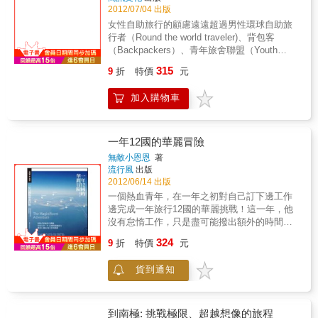
與普吉島之外，親子旅遊絕對有多樣的面貌可
2012/07/04 出版
看，是不斷旅行的信念。
女性自助旅行的顧慮遠遠超過男性環球自助旅
行者（Round the world traveler)、背包客
（Backpackers）、青年旅舍聯盟（Youth
Hostel Association）訊息顯示：女性環球旅行
315
9
折
特價
元
者與女性背包客近十年高速成長，歐、美、
亞、非洲地區的全年總和的旅行者其中百分之
加入購物車
七十以上是女性；特別是東方女性背包客，中
國、韓國、台灣，超速成長！鑑於某些國家地
區的宗教異俗、社會開放與治安欠佳，女性自
助旅行的顧慮遠遠超過男性，特別是貧窮落後
一年12國的華麗冒險
國家普遍存在兩個極端：好的很好，壞的很
無敵小恩恩
著
壞。女性旅行者千萬記住：第一次的安全絕對
流行風
出版
不能代表下一次就能安全，妳的一時安全絕不
2012/06/14 出版
是別的女性的全部安全！妳的一次或多次安全
一個熱血青年，在一年之初對自己訂下邊工作
經驗千萬不要到處炫耀，妳會害慘那些聽到妳
邊完成一年旅行12國的華麗挑戰！這一年，他
述說「妳安全」的女性旅行者！如同自助旅行
沒有怠惰工作，只是盡可能撥出額外的時間為
者在每一次旅行平安回來時，私下暗地感謝神
旅行做行前準備與規畫；他沒有看輕旅行，期
324
明保佑，家人保佑，平安回來。這算是運氣
9
折
特價
元
許自己能在每一個國家發現這個世界的動人樣
好、自己好、或是僥倖呢？下次旅行絕對不能
貌；他沒有失信於自己，熱血執著領著他完成
稍有疏忽，一定要獲取更多資訊，加倍注意安
貨到通知
一年12國的出走夢想。工作狀態中完成一年12
全才是！安全地區旅行回來當然可以說幾句安
國的旅遊挑戰，這樣的決心與冒險確實華麗，
全的話，但非安全地區「平安」回來，千萬不
畢竟在一年中必須花光自己所有存款，但是他
要說：那裡很安全、當地人對我好得不得了！
卻能很驕傲地回顧這365天不停奔波於機場的日
到南極: 挑戰極限、超越想像的旅程