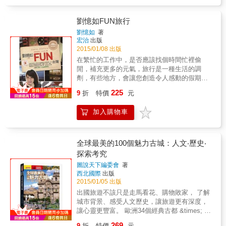
者先有所認識。 這二十位名人分別是── 馬相
界第一的遺跡、沙漠、自然美景又在哪？在哪
新加坡2年，接待了來自世界各國的400位沙發
伯╱蔡元培╱葉恭綽╱許世英╱潘公展╱沈怡
個景點得到最深的感動？夜晚走在最危險的街
客，同時進行了一段自我探索的過程。 2.在接
╱顧維鈞╱蔣維喬╱黃伯樵╱王正廷╱褚民誼
道上如何保住小命？最搞笑的假鈔到底有多離
劉憶如FUN旅行
待沙發客的過程中，互相交流故事和價值觀，
╱黃炎培╱高鳳謙╱李景樅╱丁福保╱淩鴻勛
譜（所以本書要教你全世界通用的偽鈔辨識祕
劉憶如
著
交了很多各國朋友，也透過沙發客指導，學習
╱王曉籟╱陳光甫╱吳開先╱王雲五 本書特
技）？ & 爆胎184次，騎乘94,494公里，探訪
宏治
出版
了真正的衝浪，因此各章節以衝浪用語命名，
色： ※ 民國初年著名旅遊雜誌《旅行雜誌》訪
87個國家&hellip;&hellip;7年半的行程一本書哪
2015/01/08 出版
呼應沙發衝浪的歷程，一語雙關耐人尋味。 3.
問名人旅遊經驗之合集，一窺名人遊山玩水、
寫得完？ & 本書是石田裕輔為滿足大家（還有
在繁忙的工作中，是否應該找個時間忙裡偷
書中搭配不少接待沙發客的生活照片，體會不
壯遊世界的精闢視角。 ※ 雜誌內文、照片、墨
自己）對世界第一的好奇而寫成的「任性版」
閒，補充更多的元氣，旅行是一種生活的調
同文化的面相，趣味盎然。 4.最後一篇為探訪
跡全數收入，閱讀訪談內容之外，也可見到名
旅遊指南，判斷標準百分百出於一己的經驗與
劑，有些地方，會讓您創造令人感動的假期。
烏克蘭的遊記，藉著觀察了解當地學運，反思
人平易近人的一面。 ※ 側面了解民國初年中國
主觀，以及，好不好笑。如果你對踏上旅途有
終年奔波忙碌，您何時能放心減壓度假？一趟
臺灣的現況。 &
225
乃至世界的交通建設、風俗民情，過去與現在
點害怕，本書會讓你在笑破肚子之餘，也勇氣
9
折
特價
元
知性之旅能讓心靈跟上你的腳步!本書作者為台
的差異令人懷念。
倍增！ & P.S. 挑戰你對世界的認識：街上的女
灣知名的理財財作家劉憶如，內容介紹40個全
孩個個都像模特兒（絕不是在法國）、世界上
加入購物車
臺灣及廈門，福州，北京，香港，紐約最令人
最難喝的啤酒（比蘇聯啤酒更難喝）、世界第
想造訪的主題行程，40個輕旅行的好去處 !!!內
一的待客之道（某個烽火連天的阿拉伯國家）
容還包括十大女作家推薦台灣私房景點：1.台
&hellip;&hellip;更多答案出乎你想像之外！ &
灣被遴選為CNN「世界六大賞貓景點」2.一生
全球最美的100個魅力古城：人文‧歷史‧
《用洗臉盆吃羊肉飯》 & 每一道食物，都是一
必訪，4000多歲的女王頭3.諾貝爾文學獎候選
探索考究
場相遇。七年半的環球之旅，有笑有淚，有歡
人的淡水古宅4.台灣首富也喜歡的南投特色民
圖說天下編委會
著
樂的相聚，有心酸的死別，同時，作者也經歷
宿5.台灣最純淨美麗，海天一色的貝殼沙灘6.尋
西北國際
出版
了許多聞所未聞、獨特的飲食經歷。 & 阿拉斯
訪風水寶地，原來，「唐三藏」在台灣7.頂級
2015/01/05 出版
加現釣帝王鮭和非洲桑吉巴島現撈生猛海膽，
度假村才看得見的風景，台灣最迷人的「花園
出國旅遊不該只是走馬看花、購物敗家， 了解
何者最奢華？雨中從小丘上送下來的熱呼呼現
城市」8.帶您到海拔1000公尺，宛如仙境的山
城市背景、感受人文歷史，讓旅遊更有深度，
烤麵包，玻利維亞沙漠中救命的洋甘菊茶，哪
巔露營9.南投超夯，傳說中用紙做的教堂10.跳
讓心靈更豐富。 歐洲34個經典古都 &times; 非
一個最能安慰旅人？在最荒涼的世界盡頭，老
島住了會讓您「忘了飛」的民宿
洲12座魅力古城 &times; 美洲19處絕美聖地
爺爺默默打磨著椅子，等待不知會不會出現的
269
9
折
特價
元