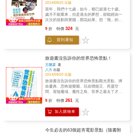
什麼啟發；但真是如此嗎？
2014/09/25 出版
當年，我們十七歲，如今，都已超過七十歲。
歲月不能重來，但是過去的夢想，卻能經由一
次次的規劃與實賤，開花結果。想「飛」的夢
長年被困在枷（家）鎖中的我，多麼羨慕在天
324
9
折
特價
元
空飛翔的鳥兒，自由自在，要到哪兒就飛到哪
兒！於是，我在作文簿上就做起白日夢來了
貨到通知
───如果我有一強壯的翅膀，我會立刻飛出牢
籠───飛到一個美麗的仙境。但人不可能長翅
膀，想飛？永遠是個虛幻的夢。然而，我果然
到了美美的仙境───無數個不同的仙境，在我
旅遊書沒告訴你的世界恐怖景點！
愛上旅遊之後，藉著那巨鳥（飛機）的飛翔，
王聰霖
著
把我載向夢中的意境，一次又一次……飛向無
八方
出版
盡的國度，飛向世界的邊緣。
2014/09/20 出版
旅遊書沒告訴你的世界恐怖景點觀光景點、搏
命慶典、恐怖遊樂園、玩命體能王、死靈空
間、冒險魔域、魔性之島、世界之最去了才知
道自己有多勇敢！！！●這些事，怎麼旅遊書上
261
9
折
特價
元
都沒寫！去了才知道很恐怖！只好硬著頭皮一
路玩到底！●翻開本書，小心看到頭皮發麻！因
加入購物車
為，也許，你正從鬼門關回來……●好清涼、好
好玩的泰國潑水節，卻是最要命的水仗！●參加
熱血慶典，竟被憤怒狂牛頂著屁股跑，或是被
竹棍毆打！●堆滿人骨、彌漫屍體腐爛味道的法
今生必去的63個超夯電影景點（隨書附