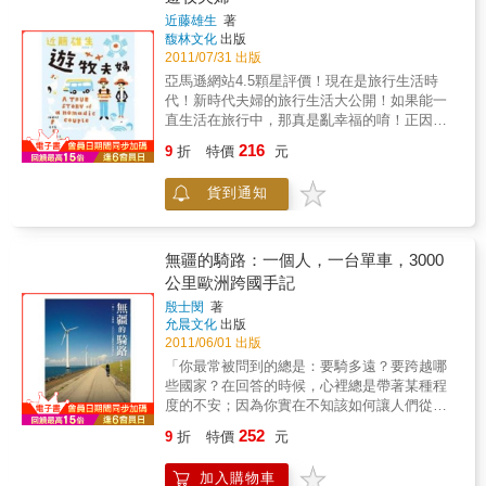
人，而是女性自身釋出不自覺的「誘惑」。女
達神戶的美利堅波止場，停好自行車。大海沐
近藤雄生
著
士們牢記心中：某些地區與時段的安全是針對
浴在午後的陽光中，無數白色光點跳躍，我坐
馥林文化
出版
男性，男性一般是不被強暴的；身為女性，千
在長椅上，茫然凝視著閃爍舞動的光點。剎那
2011/07/31 出版
萬要避開「危險」的地區與時段。旅行中與自
間，我好想環遊世界。一起心動念，身體就蠢
亞馬遜網站4.5顆星評價！現在是旅行生活時
身性命交關的事，切記不可疏忽！除了尼泊
蠢欲動，坐立難安。『既然生到這世界上，不
代！新時代夫婦的旅行生活大公開！如果能一
爾、不丹與錫金，貧窮落後國家遊客集中地區
就要盡量發揮嗎？』感受到我生命中的「活
直生活在旅行中，那真是亂幸福的唷！正因為
的騙子和小偷特別、特別多，這些壞蛋專門尋
著」與「可能性」緊緊聯繫，就像陽光終於照
無法想像未來的遭遇，人們才要旅行吧。結婚
找來自亞洲的女士們，認為她們有錢多金，而
216
進來，廣大的視野在眼前展開——」我看到恆
9
折
特價
元
那天我們就決定：要一直一直旅行下去噢！我
且多半身懷現金首飾。眾人皆知，歐美壞蛋的
河的純白日出、薩賓娜天真無邪的笑臉、土耳
們只是想要一直、一直過著旅行的生活。沒有
騙術高超易躲，亞非壞蛋的騙術低劣難防，都
其那爾汀美麗的笑容；滿月下的金字塔、在草
貨到通知
固定工作，就決定結婚，然後就這樣出國！在
是有形無形的騙術，能躲遠一點，卻是防不勝
原上奔跑的長頸鹿、騎著破爛腳踏車追趕我的
澳洲邦伯利做海豚照護志工，接著開著名叫
防。女士們敬請留意：旅途中，錢不能隨意出
保保。泰西亞有點惱怒地笑著，流下稚氣未脫
「哈紀」的綠蛙色箱型車往北行，一路往東帝
手，人不能分秒落單！東方女性旅行者以日本
的淚水。大海般的叢林中浮現蒂卡爾神殿，以
汶、捕鯨村……但是兩人新婚生活的未來究竟
人較為精明，她們以不變應萬變，她們和眾人
無疆的騎路：一個人，一台單車，3000
及紀念碑大谷地神聖的風光。雄壯的育空河流
要往哪裡去呢？我們一邊旅行，一邊生活、學
齊樂，絕少和生人獨樂。日本人住旅館、吃在
公里歐洲跨國手記
淌而過，有鮭魚跳躍著；在夜空中搖曳的極
習、工作，五年來一日復一日過著遊牧的生
餐館善於察言觀色，瞭解環境，不論飲食、住
光……我見證到自己還活著，而能見證到自己
殷士閔
著
活，更加確信，現在是旅行生活的新時代！
宿、車行或與人交談等，看來隨意卻是步步為
允晨文化
出版
還活著，就像一個奇蹟。凝視著自己的存在，
營。表面熱情，實際冷漠，在冷漠中分辨可以
2011/06/01 出版
在這瞬間，我以未曾有過的謙遜，感謝我還活
或不可以去住、去吃、去結識朋友，這是旅行
著。p.s. 想要知道作者究竟找到了哪些「世界
「你最常被問到的總是：要騎多遠？要跨越哪
中高度智慧的表現，絕頂聰明的做法！安全警
第一」，敬請繼續愛護本書續集《最危險的廁
些國家？在回答的時候，心裡總是帶著某種程
告就是一種關懷，別不以為意，平安與危險就
所與最美的星空》以及同樣精采的續續集《用
度的不安；因為你實在不知該如何讓人們從短
在那一念間；關懷放在心上，多去經歷旅行，
洗臉盆吃羊肉飯》。本書特色近十萬公里、跨
短幾句話與中，感受到真正跨越的距離與疆
日久成了旅行中自我保護的習慣；特別是女性
252
9
折
特價
元
越五大洲的里程，石田裕輔花了七年半一步步
界。更精確的說，你從不認為庇里牛斯山頂上
旅行者，不用怕，當妳成了旅行老手，加上身
踏出，也讓他拿下日本JACC的自行車環遊世界
那面逆光閃耀的告示牌，或是法比之間一望無
懷「絕技」，走遍天涯海角，無所畏懼，男生
加入購物車
紀錄（第二名）。但作者並無意走向極端的人
際的田野，是真正需要被跨越的國界；真正的