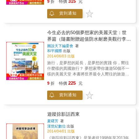
315
能確定的是當我回來時，那會是一個全新的自
9
折
特價
元
衣 ◎美澳歐 ＦＢＩ探員帶路遊紐約／在義大利
本書都會逐一幫你克服，讓行程規畫變得簡
己。」（摘自內文） & 29歲，一個大多數人正
警局排隊兩小時／在澳洲一見鍾情 ◎南亞 印度
單，又不花費大把金錢，而且長短期行程都可
在煩惱如何升職、賺大錢、買房成家的年紀，
貨到通知
的誤點人間地獄火車／如何辨認尼泊爾冒牌苦
自由搭配，現在就能實現去環遊世界的夢想。
Terry，一個平凡的台灣大男孩，卻選擇放下穩
行僧／在斯里蘭卡體驗在地生活
& 本書特色 & 達人環遊世界教戰手冊： 本書為
定的工作，離開人們的期許，用旅行的方式給
心中曾經浮現「環遊世界」念頭的讀者打了一
自己一個空檔年，重新整理生命。 簡單的起心
劑強心針！一對30歲不到、出發前連
今生必去的50個夢想家的美麗天堂：世
動念，讓他將原本只是平凡無奇的一趟打工度
「male」、「female」都搞不清楚的新婚小夫
界篇（隨書附贈超值防水耐磨美觀行李
假之旅，轉化成了一場以「微笑」為自己打開
妻，決定將世界作為蜜月旅行的目標，完成第
貼）
視野、也為他人帶來無限感動的神奇旅程。在
圖說天下編委會
著
一次共費時607天環遊世界旅程。前三個章節
和平國際
出版
路上，他找出一些有趣的事情來做；到街頭蒐
中，收錄了超實用《環遊世界一周QA》、《世
2014/06/03 出版
集微笑、搭陌生人的便車、挑戰沙發衝浪
界一周行前準備》等獨立單元，其中囊括護
&hellip;&hellip;而旅程中遇到的那些人事物，讓
旅行，是夢想的延長，是夢想的實踐 你，嚮往
照、疫苗、保險、健檢等出發前必注意事項及
他對人生有了更多理解與體會。現在，他將這
什麼樣的異國旅行？ 夢想家帶你遨遊50個不一
貼心提醒。 & 長期短期環遊世界規畫： 對欲環
些體會化為有笑有淚、具有堅定力量的勵志篇
樣的美麗天堂 本書將世界最令人嚮往的旅遊勝
遊世界的人而言，交通方式為一大重點，故本
章，帶你一起勇闖世界！ 讀完本書，不僅能了
地劃分為四類，精選出最具代表性的景點，以
書單一獨立出Chapter 4，詳細介紹環球機票的
225
9
折
特價
元
解Terry巡遊三個國家蒐集3000個微笑的精采過
真誠的文字、恬靜的感悟和簡單自然的旅行方
票種、使用方式、建議及注意事項。做足功
程，也能看到他在旅途之中，如何因為蒐集微
式，寫出不一樣的行走體驗！ 第一種地圖：
課，才能確實有經濟的達到省錢省時的目的！
貨到通知
笑的單純舉動，與偶遇的人們深入交心，以及
唯美的豔遇 ～ 14個浪漫、熱情、陽光、極
& 環遊世界一周主題排行： Chapter5、6列出
多次衝撞自我極限的每一個片刻。 此刻的你，
樂的旅遊勝地 第二種地圖：純真的童話 ～
作者兩次環遊世界六大洲的所到之處。分為亞
或許對未來也有一點徬徨、有一點害怕，那
12個色彩繽紛有花園、海洋世界、靜謐山城的
洲、中東、非洲及歐洲、北中南美洲、大洋洲
麼，就讓這本書溫暖地陪伴你，在人生路上勇
童話故鄉 第三種地圖：時空的流浪 ～ 14個
遊蹤掠影話西東
兩大單元。其中更趣味收錄《各種主題式的環
敢前行！ ****** 一開始，是為了鼓勵自己的罹
富有歷史巡禮味道的好地方 第四種地圖：玩酷
遊世界》，讓想嘗試更多元旅行方式的讀者大
夏曙芳
著
癌好友勇敢對抗病魔，當時在澳洲旅行的
的探險 ～ 10個場面壯觀，可充分發揮冒險
漢世紀數位
出版
開眼界。
Terry，遂開始在街頭蒐集起陌生人的善良微
精神的國度
2014/04/01 出版
笑，藉由這樣的單純互動，他也得以與許多觀
《遊踪掠影話西東》是筆者從1998年至2013年