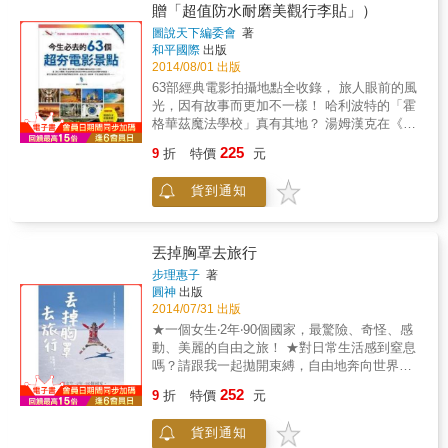
國巴黎地下墓室！●山巒繚繞、綠草如茵的瑞
贈「超值防水耐磨美觀行李貼」）
士，小心腳下大橋突然爆炸！●浪漫瘋狂的帕岸
圖說天下編委會
著
島滿月派對，溺死、強暴、鬥毆、殺人樣樣
和平國際
出版
來！●英國艾維克毒植物園，地上瓜子千萬別亂
2014/08/01 出版
吃！●綠色死亡迷宮、自殺聖地的日本青木原樹
63部經典電影拍攝地點全收錄， 旅人眼前的風
海！世界這麼大，有熱鬧好玩的地方，更有許
光，因有故事而更加不一樣！ 哈利波特的「霍
多不為人知的恐怖景點！就連觀光聖地、傳統
格華茲魔法學校」真有其地？ 湯姆漢克在《浩
文化慶典、歡樂遊樂園，都可能掀起一場血腥
劫重生》裡，漂流到了哪個荒島？ 《臥虎藏
風雨……內容介紹的每個景點，都是真實存在
225
9
折
特價
元
龍》玉嬌龍縱身一躍的地方，又在哪兒？ 專為
於世界上、遍布五大洲的知名冒險聖地，分
「電影迷」特別製作的旅遊書； 精挑63部經典
「觀光景點」、「搏命慶典」、「恐怖遊樂
貨到通知
電影，詳細介紹其拍攝場景位置與景點特色，
園」、「玩命體能王」、「死靈空間」、「冒
影迷可據此規劃個人專屬旅行地圖，再次回味
險魔域」、「魔性之島」、「世界之最」共八
影片中的難忘情節！ 全書按電影類型，分劃出
大主題。不管是你以為很安全的觀光勝地，還
四大類景點： 「絕美風景」：包括了《魔戒》
丟掉胸罩去旅行
是越恐怖越想挑戰的的偏僻祕境，作者以妙趣
裡丘陵起伏的哈比人村莊、《007：誰與爭鋒》
橫生的文化剖析，帶領讀者深度探討各個國家
步理惠子
著
裡冰島的純淨冰河湖，以及《春光乍洩》裡壯
圓神
出版
的歷史與人文。
闊的伊瓜蘇大瀑布等 「浪漫愛情」：介紹了
2014/07/31 出版
《初戀那件小事》裡有美麗海灘的碧差汶里、
★一個女生‧2年‧90個國家，最驚險、奇怪、感
《我的失憶女友》中生活十分悠閒的歐胡島，
動、美麗的自由之旅！ ★對日常生活感到窒息
以及《非誠勿擾2》中白沙灘白得迷人的亞龍灣
嗎？請跟我一起拋開束縛，自由地奔向世界
「異域風情」：例如《特務迷城》裡小巷曲
吧！ ★最敢玩、最會玩的旅遊作家連美恩，超
252
折、石牆古老的伊斯坦堡、《夏日的摸摸茶》
9
折
特價
元
想一起去！ 生命，就從丟掉胸罩開始轉彎！ 第
中有碧綠珊瑚礁的熱浪島，和《冷山》裡靜謐
一次出國，看見那些不穿胸罩、自由奔放的女
的羅馬尼亞南部村莊 「文明奇蹟」：探索了
貨到通知
子，成為她飛向廣闊天際的契機。 十五歲被醫
《古墓奇兵》中沈睡百年的吳哥窟、《神鬼傳