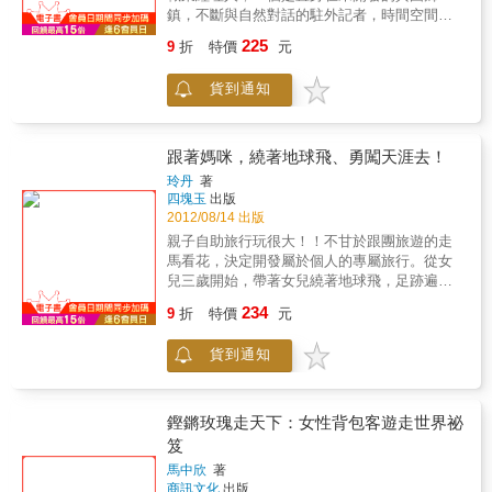
多人為她加油，許多人成為一生好友，眼界開
鎮，不斷與自然對話的駐外記者，時間空間的
了，心也寬闊了！一個人旅行，其實一點也不
阻隔，讓他們的愛情看似走到盡頭，不知下一
寂寞，現在就出發吧！
225
9
折
特價
元
步該何去何從？於是，他們決定最後一搏，踏
上原始的非洲國度；清晨，攀上雪山在晨曦
貨到通知
下，喚醒最初的夢想；午後，在河馬背上喝
酒，解開文明的束縛；夜晚，登上雲屋在月光
下，重新愛上自己！日復一日，在馬賽原住民
的舞蹈中、在草原上打滾的小獅子身上，卸下
跟著媽咪，繞著地球飛、勇闖天涯去！
心防、摘下冷面具，重拾對生命對彼此那一份
玲丹
著
深深的感動!!「旅行是生活方式，就如同愛情是
四塊玉
出版
美好旅程」隨著本書的足跡，帶領讀者在馬賽
2012/08/14 出版
馬拉的大草原上與獅子辛巴做朋友，在蒙巴薩
親子自助旅行玩很大！！不甘於跟團旅遊的走
古城探訪最恐怖的食人查沃獅，在基蘇木一睹
馬看花，決定開發屬於個人的專屬旅行。從女
歐巴馬總統祖母的風采，在馬拉喀什重遊12世
兒三歲開始，帶著女兒繞著地球飛，足跡遍及
紀的北非雅典，在開普敦與非洲企鵝邂逅，在
五大洲。曾經在菲律賓的小島中，住過茅草蓋
234
人間最後的天堂─塞席爾擁抱銀色海灘…體驗擁
9
折
特價
元
頂的民宿；也曾經飛到南非，和當地居民博感
抱非洲與自然共舞的美好時光。
情；還遠赴蒙古與西伯利亞，和年幼的女兒搭
貨到通知
著長程火車，在火車上和當地人搶用廁所；在
歐洲迷途，了解到旅行的可能性無奇不有；連
懷孕七個月都仍然挺著肚子到關島體驗開車環
島的樂趣。兒子出生後，自助行成為三人行，
鏗鏘玫瑰走天下：女性背包客遊走世界祕
在香港的叮叮車上，還有哺乳的回憶，連老公
笈
也有時加入旅程，成為家庭旅行。天下之大，
馬中欣
著
世界之廣，對有小孩的家長來說，除了迪士尼
商訊文化
出版