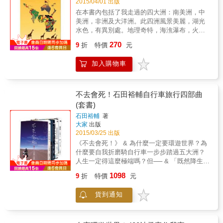
2015/04/01 出版
在本書內包括了我走過的四大洲：南美洲，中
美洲，非洲及大洋洲。此四洲風景美麗，湖光
水色，有異別處。地理奇特，海潐瀑布，火山
岩洞，皆為世界之最。奇禽異獸，毛羽之美，
270
9
折
特價
元
無出其右。有最早人類發源的地方，也有最後
才有人去居住的地方。有最早的文化，最完善
加入購物車
的文明，可是現在很多的國度卻是文化最落後
的地方。不過留下了很多的遺趾，顯示舊日的
文明及智慧，使人憑吊，使人嘆息。皆曾為
歐、美各國的殖民地，接受了宗主國的文化，
不去會死！石田裕輔自行車旅行四部曲
語言，宗教及習俗。可又有那麼多的不同之
(套書)
處，值得好好的看看，多多的欣賞。
石田裕輔
著
大家
出版
2015/03/25 出版
《不去會死！》 & 為什麼一定要環遊世界？為
什麼要自我折磨騎自行車一步步踏過五大洲？
人生一定得這麼極端嗎？但── & 「既然降生到
這世界上，就要好自己的雙眼，看遍這世界，
1098
9
折
特價
元
尋找自己最珍貴的寶物。」作者如是說。 &
「好幾次幻想在異國廣闊的土地上騎車，內心
貨到通知
激動不已。可是這計畫的規模太過龐大，很不
真實，我這種懦弱的膽小鬼根本做不到。 可是
&hellip;&hellip; 就這樣，我抱著難以釋懷的心