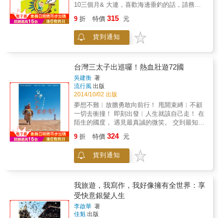
點，屬於心靈的神聖之旅才正要展開。作者初
10三個月& 大連，喜歡海邊垂釣的話，請務必
感動、激動&hellip;&hellip;全拌入各地美食，唏
次接觸芬德角時，「一陣巨大的寧靜降臨到
9-10月來一趟& 曼谷，最適合造訪的月份是 11
哩呼嚕地豪邁吞下肚。 & 只要踏上自行車，空
315
9
折
特價
元
我，突然間一切都清楚了：我是非去不可的。
月到隔年1月，& 而吉隆坡則剛好相反，以免遇
氣變了，世界也變得無限寬廣！ & 一樣有酒、
&hellip;&hellip;結果證明，那一個月是多麼豐厚
上降雨高峰期！
有笑、有淚的石田裕輔，從世界到家鄉，騎過
貨到通知
的一份大禮，永遠改變了我的人生。」而這個
人生轉折處，感動破表的單車人生第四彈！
扭轉其生命的小小社區、生態基金會，甚至稱
為人間樂土也不為過的芬德角，也成為作者的
最終歸宿，他決定安駐那傳說中能使人脫胎換
台灣三太子出巡囉！熱血壯遊72國
骨、靈性充滿的地方──芬德角，安安靜靜過著
吳建衡
著
簡單生活。 & 從崇尚刺激挑戰的冒險家轉變為
流行風
出版
一個平安喜樂的地球志工，作者將其大半生閱
2014/10/02 出版
歷的精華濃縮於字裡行間，閱讀本書，猶如在
夢想不難︱放膽勇敢向前行！ 甩開束縛︱不顧
芬德角的暖爐邊與作者促膝長談，情感誠實真
一切去衝撞！ 即刻出發︱人生就該自己走！ 在
摯，理念溫暖動人。這不是一趟短暫的人生出
陌生的國度， 遇見最真誠的微笑。 交到最知心
走，而是一次真正反轉生命的覺醒，透過作者
的朋友。 因為旅行，我&mdash;&mdash;變成
的故事，我們將會發現，原來生命的平靜毋須
324
9
折
特價
元
更好的人。 台灣教改制度一改再改，國勢經濟
外求，只需灌注愛與虔敬。
動盪不安，有多少人不曉得未來在哪裡？夢
貨到通知
想，不是嘴巴說說而已，勇敢執行才是王道。
作者因自身電玩的參賽經驗，對於「台灣」國
名的困惑，也因王彩樺一曲保庇，與三太子開
啟人生新旅程。自我認同，國名認同，不管在
我旅遊，我寫作，我好像擁有全世界：享
哪一個世代，都是我們棘手揣揣不安的難題。
受快意銀髮人生
「人生，最可怕的是連你自己失去的是什麼都
李啟華
著
不知道。」大家都說出國一趟回來，就能得到
佳魁
出版