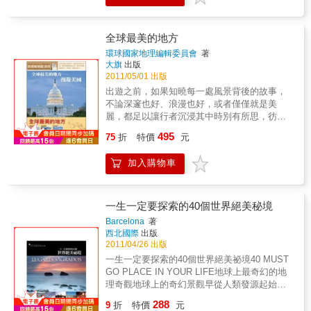
暫放一邊吧！女性自助旅行的浪漫情節報刊媒
生，他是稱職的上班族，行徑甚至稱不上特立
疆界存在於每個人心裡的那些高牆，存在於每
體顯示，女士們喜歡看的雜誌是「國家地理雜
獨行。旅途中幾度軟弱時不斷追問「旅行的意
個人對於未知的恐懼，以及無知的自傲。那裏
誌」；喜歡看的電視是「探索頻道」；喜歡看
義」，質疑自己的決定。但三年半的自行車之
往往沒有標示，無法定位，卻又可在一念之間
全球最美的地方
的書籍是「緣與命」。這些都和旅行有關，特
旅拖成了七年半，答案已慢慢浮現：我在旅程
跨越出去，走向最美的風景。」2009年，醫學
別是「緣與命」這件事最為重要：旅行中的
環球國家地理編輯委員會
著
中找到最美好的事物，也深深地感受著。那是
院的最後一個暑假，一個少年告別了白袍、聽
大旗
出版
「緣」隨遇而生，源源而來；旅行中的「命」
我活著的收穫，並不是有名的風景名勝，或歷
診器與永遠寫不完的病例，跨上單車從巴塞隆
2011/05/01 出版
隨遇而安，浪漫一世，帶妳走過精采而特具內
史悠久的大教堂，而是刻印在我的記憶中，綻
納出發了。西班牙、法國、比例時、荷蘭，最
涵的生命歷程！瑞典、美國、日本、台灣、北
出遊之前，如果知曉每一處風景背後的故事，
放燦爛輝煌的光芒。當我每次回想就會重現眼
後到了德國的漢堡，在這趟充滿驚喜與意外的
京的五位女性自助行者，看看她們旅途的浪漫
不論深邃也好、浪漫也好，或者僅僅就是美
前的那一幕——肯亞的藍色森林、絲路上的褐
騎路上，他看見了關於歐洲的另一種美麗的風
情節：瑞典女孩可翠茵（Katrin）走了大半個歐
麗，都足以讓行者沉浸其中時別有所思，彷若
色大地。這些景象總是不斷激勵著我。當你一
景。從車速百里擦身的高速公路，到環法賽選
洲之後說：女性自助旅行者在國外的頭號敵人
心也在旅行，在千百年的時光中，在千萬里的
上了路，就踏上了另一種人生。
495
手也叫苦連天的山道；從梵谷不曾遠走的南法
75
折
特價
元
是「男人」！這句嚇人又欠缺浪漫的旅行經驗
空間裡。透過本套書一篇篇文字和大量的圖片
小鎮，到吉普賽女郎流亡百年的聖母院廣場；
來自一個開放國家的年輕女孩，這當然不僅是
介紹，所詳盡勾勒出的歷史、地理、人文各色
穿越折斷國旗的逆風，冷冽暴落的冰雹，甚至
加入購物車
男女兩情是否相悅的問題，更大的險情是對於
風貌，將帶領你穿越時間與空間的距離，親睹
在比利時的田間摔車得鮮血直流…. 但他始終沒
女性身體與生命的威脅與傷害！亞洲特別是中
美國、歐洲、非洲的自然美景以及繁華都市。
有攔車，或者放棄用雙腳前進的渴望；一步步
國女性崇尚國外旅行的過程，近似一廂情願的
踩著踏板，實踐著屬於自己的旅行之道。他渴
浪漫情節，那就是東方女性應付外國男人不好
一生一定要探索的40個世界絕美秘境
望知道自己的意志與體能可以被推向怎樣的極
意思拒絕的熱情如拉手、擁抱、接吻等，昏頭
Barcelona
著
限，他努力在旅客擁擠不堪的城市與無人知曉
昏腦的沒搞清楚就一頭栽進危險甚至帶有愛滋
西北國際
出版
的小鎮間尋找全新的冒險；他不想用穿越多少
陷阱的溫柔鄉裡，極為可怕！對付的方法也只
2011/04/26 出版
國界、花了多少錢或是玩過多少景點來量化旅
有高度警覺與極為精明的謹慎啊！記住：千萬
一生一定要探索的40個世界絕美祕境40 MUST
行的意義，但他始終期盼著在跨越自己心中的
別不好意思拒絕，強硬而理性的拒抗西方男人
GO PLACE IN YOUR LIFE地球上最奇幻的地
疆界後，會遭遇怎樣的風景。 於是他便這麼向
的虛擬熱情，嚴密防堵之外，必要時以中國功
理奇觀地球上的奇幻景觀早從人類發源起始以
前騎了下去。那一年他二十一歲，大學最後的
夫應對。平日學習護身與養身功夫，旅途適時
來，所有的人類文化都追尋著球上特殊的景
一個暑假一個人，一部單車，橫越歐洲大陸
穿著類似功夫裝扮，壯大膽量，勁道足夠的話
288
9
折
特價
元
觀，它們爾後促成了複雜且奇幻的儀式與事物
3000公里他的身影是台灣青年的身影，投映在