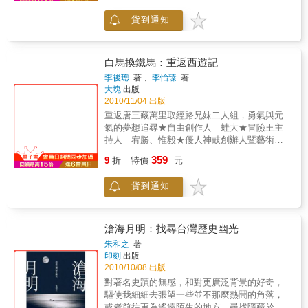
即可一展身手，制伏對方，以求自保。嬌滴滴
起源。本書裡，展示了許多觀光聖地和奇幻景
歐洲大地他的故事是一個年輕但不平凡的故事
的可翠茵若是學過幾招中國功夫，不怕男人欺
貨到通知
觀，廣泛到可以說是「連接了上天與大地」：
旅程就從西班牙的巴塞農納機場開始---
負，她會改口說：女性旅行者在國外的頭號朋
從希臘的德爾斐到英國的巨石陣，到馬雅文明
友是「男人」！美國女孩葛美君（Maryjane）
金字塔、埃及金字塔、陵墓，以及五大洲神聖
是位考古人類學博士，自助旅行的高手。她以
巍峨的山脈。本書裡搭配特殊拍攝的精美相
白馬換鐵馬：重返西遊記
工作一年、旅行兩年的方式，一面遊學、一面
片，而書中每一章節，分別介紹世上最迷人的
李後璁
著 、
李怡臻
著
旅行，十年來走遍大半個地球。她說她越走越
絕景，也帶領讀者回顧奇幻歷史的特殊性；並
大塊
出版
愛自由自在的旅行生活，單身一人，情戀隨
提供實用的旅遊建議給有意探索聖地的讀者
2010/11/04 出版
緣，瀟灑走世界。她以考古、著書、講學為
們。本書特色★精選世界最具代表性的40處絕
重返唐三藏萬里取經路兄妹二人組，勇氣與元
業，走遍世界著名的古蹟勝地。其中，秘魯的
美奇境。★精美攝影圖片結合絕景的背後歷史
氣的夢想追尋★自由創作人 蛙大★冒險王主
印加古國首都庫斯科（Cusco）是她最鍾愛的
故事，引領讀者深入其境。★實用的旅遊建
持人 宥勝、惟毅★優人神鼓創辦人暨藝術總
地方。當她獨自攀上海拔三千公尺的馬丘比丘
議，可作為暢遊歷史古蹟的導覽指南。★全彩
監－劉若瑀「2008年，優人神鼓20周年，雲腳
山頂時，她說那一刻是她旅行生涯中不可取代
359
大開本設計，重現震撼人心的世界奇觀。
9
折
特價
元
50天，後璁因為工作關係，只走了25天。就在
的成就，對她來說，考古即是旅行！日本女孩
那過程當中，我看到了一個不受主流價值制
理繪（Rie）就讀京都藝術大學三年級時，即已
貨到通知
約，而是從內在，強烈想要透過身體力行認識
遠走中東各國自助旅行，單人闖盪，非常了不
生命的年輕人。顯然，25天的雲腳並未滿足這
起！作為藝術科系女生，理繪氣質特好，天生
個年輕的生命。2009年，一天，後璁騎著腳踏
甜美面孔，讓初見她的男人免不了多看幾眼，
車到優人神鼓山上劇場，告訴大家，他要去騎
幾眼當然不夠，還想和她談談，最好能拿到她
滄海月明：找尋台灣歷史幽光
腳踏車，圓一個未完成的夢想。這就是他，對
的姓名和地址，我就是這樣和她成了忘年之
朱和之
著
週遭事物充滿熱情與希望，對生存空間的未知
交。二十年後我們在東京見面，她還是二十年
印刻
出版
充滿好奇與想望。這本書，是他用腳踏車讓心
前那樣漂亮可愛。她說當時單人旅行十多個國
2010/10/08 出版
靈深刻蛻變，也送給了自己，送給了周遭所有
家，平安無事，結識很多友人。問她如何一路
對著名史蹟的無感，和對更廣泛背景的好奇，
興奮迎接他安全歸來的人一份飽滿的生命禮
平安走過的，她說在國內先行見識旅行高手之
驅使我細細去張望一些並不那麼熱鬧的角落，
物！」★優人神鼓音樂總監－黃誌群「年少一
經驗談，旅行國外一路細心觀察，絕對安全再
或者前往更為遙遠陌生的地方，尋找隱藏於其