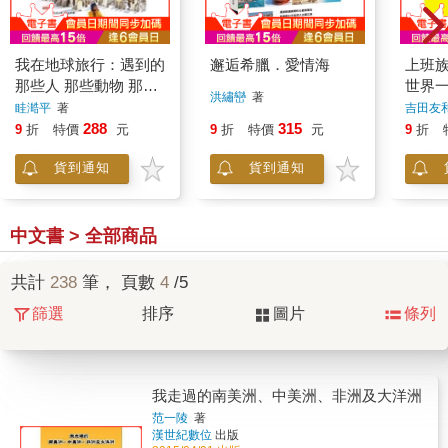
我在地球旅行：遇到的
邂逅希臘．愛情海
上班
那些人 那些動物 那些
世界
洪繡巒
著
事
眭澔平
著
吉田友
288
315
9
折
特價
元
9
折
特價
元
9
折
貨到通知
貨到通知
中文書 > 全部商品
共計
238
筆， 頁數
4
/5
篩選
排序
圖片
條列
我走過的南美洲、中美洲、非洲及大洋洲
范一陵
著
漢世紀數位
出版