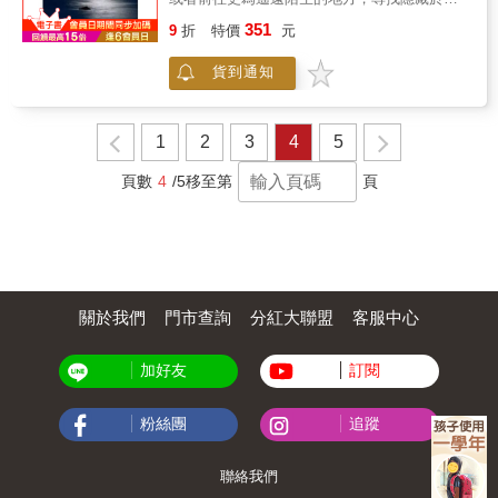
段風流事，只許佳人獨知之。」也騎鐵馬推
走下一步。有伴結伴，沒伴盡量走人多的地
間的歷史幽光。 旅程中，我看見一張張鮮
351
薦！！一對騎自行車橫跨4000公里絲路再深入
方，住宿多人一間的背包客旅館。理繪聰明機
9
折
特價
元
明的台灣圖像，如此生動，如此肌理宛然。不
印度探訪玄奘足跡的兄妹，在中國與印度旅行
伶，旅途結識友人，觀察對方談吐，側面瞭
僅僅透露著過去，也映照著未來。 這是一
了五個月，經歷了數千公里旅行與冒險的歷
解，絕不輕易留下姓名和地址。台灣女孩何
貨到通知
個年輕人尋找台灣歷史感動的經過，一次以五
程。旅程參考《大唐西域記》與《西遊記》的
萍，長髮披肩，秀麗可愛，男士見了都會動
年時間走過台灣、大陸、荷蘭、琉球和日本各
記述，探訪玄奘取經路線與遺跡。這趟重返西
心。她遊完歐洲回來說：假如再活一次，我是
地的歷史現場見聞之行，一段閱讀、旅行、懷
遊記現場的開始是先搭飛機抵達深圳轉公車至
不敢一個人出國旅行的！她把旅行說成這樣危
想和思考交相激盪的過程。 當貿易風再度
1
2
3
4
5
廣州，搭乖火車由廣州抵達西安，停留數天後
險是可以理解，女性自助旅行若是沒有把握，
吹起，命運因而改變……你將聽見過往的風聲
再取道河西走廊穿過甘肅進入新疆，經由敦煌
盡可能不要單獨環遊世界！何萍正如多數台灣
獵獵、絮語細細。 於是我前往荷蘭，到阿
頁數
4
/5
移至第
頁
至東疆的哈密與吐魯番，走過古時的高昌故
女孩，外型貴氣、愛漂亮、愛吃好住好的、愛
姆斯特丹、台夫特等東印度公司的六大商會城
城，騎在傳說中的火焰山脈，再進到南疆的庫
自以為是浪漫的浪漫。而在國外旅行，她應該
市旅行，並登上一艘復原的十七世紀東方貿易
車、阿克蘇抵達中國最西邊的城市喀什，再騎
掩飾自己姣好的美麗外型，避免讓全世界男人
大帆船。到日本長崎看鎖國期間的貿易遺跡，
行至世界海拔最高的國界紅其拉甫口岸返回喀
見了她，不是真心追求，而是動歪腦筋：想她
在舊長州藩的首府荻市尋找明治維新的根源，
什。旅行當時，中東情勢不穩，基於安全考
衣服下的身體和口袋裡的鈔票啊！北京女孩凌
到九州平戶島的海灘上摸摸鄭成功出生地的
量，回到喀什後轉火車至烏魯木齊再搭機轉飛
霄，志在四方，她的夢想是自助旅行，周遊世
「兒誕石」。也走了一趟八通關古道，用八天
至台灣，再乘飛機抵達印度，以火車、客運方
界。她說：環球旅行是我一生最大夢想，背個
關於我們
門市查詢
分紅大聯盟
客服中心
從南投東埔走到花蓮玉里，在叢山峻嶺裡看清
式環旅印度，除了玄奘當年取經目標那瀾陀寺
背包自由自在走世界多好啊！大學畢業那年，
朝和日本政府於台灣伸張治權的痕跡。此外走
外，足跡更由東到西，最遠到達印度最南端的
凌霄真的背上背包，勇敢地單人遠征高難度的
訪琉球、湄洲、泉州，金門、澎湖、北港、大
科摩林角，深入追尋、朝聖玄奘當年遊學印度
西藏地區，徒步走進艱苦而不可知的墨脫深
加好友
訂閱
甲、台南、關渡……等地，望見台灣歷史文化
的路線與遺跡。當年玄奘以雙腳走出胸中的世
處，據說那裡還未通車，男生都不敢去呢。她
的不同面向。 十年前我抱著對台灣身世的
界，親眼見證佛法的慈悲，數百年前在傳說中
天真地笑說：路上很少遇到人，遇到都是很好
好奇，來到這古老的府城與安平。當時穿梭在
粉絲團
追蹤
的蠻荒與戈壁跋涉，經歷過酷熱、極寒、大風
的好人，壞人去不了那裡啊！凌霄運氣好，她
眾多遺蹟裡，不僅無所感亦無解答，反而只能
沙、人心的考驗，當年他在旅程中看見了什
顯然並未警覺，好人見她這樣單身美女，受到
感到巨大的茫然，並因此深深困惑，乃至於在
麼？感覺到了什麼？其旅程中所帶給後人的警
誘惑可就變成壞人了。她一定沒有聽說，很多
聯絡我們
日後為了解答這困惑，開始了漫長的歷史尋訪
醒與反思、文化與感動是那麼樣的影響深遠。
旅行者倒臥西藏不起的事。下回，希望凌霄有