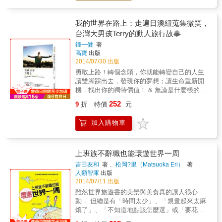
生診斷可能必須終身仰賴心律調整器之後，理
奇》裡炙熱、黃沙一片的帝王谷，以及《達文
惠子頓覺生命的可貴，決定要盡情燃燒熱情，
西密碼》中美得令人驚嘆的羅浮宮 對影迷而
並在一趟深受文化衝擊的美國之旅後，誓言：
我的世界在路上：走遍日澳紐蒐集微笑，
言，這些美麗景點因為有了故事而入心， 旅
「我一定要飛向世界！」 當她終於靠打工存了
台灣大男孩Terry的動人旅行故事
行，也變得更加令人神往。 特別收錄： 全球三
一百五十萬日圓，隻身前往美國留學，卻發現
大影城快速旅遊攻略 兩大特色 融入「電影情
鍾一健
著
根本不夠支付學費。於是計畫大轉彎，她決定
高寶
出版
節」介紹景點，景點變得超有劇情，賦予景點
用這筆錢環遊世界。從北美、歐洲、大洋洲、
2014/07/30 出版
新意義！ 收錄不同類型電影的拍攝景點，滿足
亞 洲、中東，一直到非洲，她用兩年的時間走
各種電影迷的旅遊偏好。
勇敢上路！轉個念頭，你就能轉變自己的人生
遍五大洲、九十個國家。旅途中遇到許多危機
讓雙腳踩出去，發現你的夢想；讓生命重新開
與困難，像是脫水、營養不良，甚至碰到搶
機，找出你的獨特價值！ & 無論是什麼樣的年
劫、色狼跟蹤&hellip;&hellip;理惠子都靠著 傻
紀，都請勇敢上路！ 給人生一個空檔，去到世
大姐的超能力一一克服。期間當然也碰到許多
252
9
折
特價
元
界的某地，與陌生人碰撞，讓自己活出最真實
撼動人心的人事物，像是照護機構裡愛滋兒童
的模樣。 一個台灣在地年輕人，一次單純出
純真的笑容、「垂死之家」的生死體悟等，都
加入購物車
走，不僅實踐了空檔年的意義，更為自己的未
讓她深刻體會到人情冷 暖，視野也變得更廣
來翻轉出全新方向。 帶著快樂和夢想重新定位
闊。當然，異國戀情也是不可或缺的體驗
人生，無論何時開始，都不會太遲。 & 台灣男
&hellip;&hellip; 如何擠巴士才不會從車窗掉出
孩Terry，先後在澳洲、紐西蘭、日本，展開一
上班族不辭職也能環遊世界一周
去？錢要藏哪裡才不會被扒走？碰到色狼要怎
場人生的壯遊， 他以蒐集微笑的行動，拉近了
麼全身而退？讓理惠子帶著你，拋開束縛、勇
吉田友和
著 、
松岡?里（Matsuoka Eri）
著
人與人的距離，也為自己的人生帶來超乎想像
人類智庫
出版
闖世界各個角落！ 【丟掉胸罩才能玩的重點行
的改變！ 他與這個世界碰撞，實踐了「空檔
2014/07/11 出版
程！】 ◎東非 學習擠公車的最高境界／勇闖部
年」的旅行概念，全力衝破生命原有的界限；
落驚人婚禮／發現烏干達的美臀標準 ◎南非 在
雖然世界旅遊書的美景與美食真的讓人很心
或許正是時候了，讓他的故事給你勇氣，你也
埃及賭命過馬路／沒帳篷也可以露營／國民運
動， 但總是有「時間太少」、「規畫起來太麻
該為自己真正勇敢一次！ & 「沒人說得清楚一
動肚皮舞 ◎中東 發現死海的「祕密」／擊退集
煩了」、「不知道地點該怎麼選」或「要花很
趟旅行是為了放逐自己還是找尋自己， 但唯一
體求婚攻勢和跨國跟蹤狂／傳統市集的情趣內
多錢吧？」來作為自己無法去旅行的理由。 &