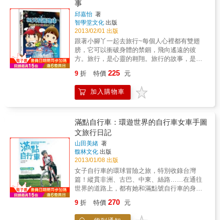
迷失在台北的繁忙庸碌之間，掙扎在謊言編織
事
人」眭澔平， 第一次細數家珍地分享他周遊全
在冰河小屋度過寧靜的夜晚‧冷冽的北風吹過，
所以2013年宛如脫胎換骨般更勇敢地去衝刺冒
的愛情蜘蛛網，26歲，帶著老天爺送的禮物──
球五大洲的奇異收藏。 ■一本提供挑戰視野、
邱嘉怡
著
抬頭仰望星辰，感受宇宙的神祕與浩瀚，感動
險──如果2012是毛毛蟲的末日，那麼2013就是
失業，踏上澳洲度假打工一年，看她如何修補
智學堂文化
出版
說嘴臭屁最好的資材， 最符合「行萬里路」、
的無法自已……；這些單純熱情的人，都希望
蝴蝶的新生，有了翅膀的人生版圖已經不是2D
了親情，找到了愛情，一次次扭轉自己的人
2013/02/01 出版
「勝讀萬卷書」的一本書。
盡一己之力保護這邊境荒野，這些人生風景也
而是3D了。本書特色◆李欣頻《旅行創意學》
生！如果你的人生也迷惘在十字路口，感到驚
跟著小腳丫一起去旅行~每個人心裡都有雙翅
在阿拉斯加冰冷的夜空中熠熠閃耀著光芒。
一書是她對旅行打造創意的理念版，而本套書
慌失措，這本書可以幫你找回自己。扭轉生命
膀，它可以衝破身體的禁錮，飛向遙遠的彼
就是她落實這項理念的實踐版。
的12種覺醒──勇氣│傾聽│尊重│分享│希望│原
方。旅行，是心靈的翱翔。旅行的故事，是浸
諒│感激│正義│慈悲│信心│決心│原點│人生就
透靈魂的美味雞湯。在尚未停息的這段距離，
是一場旅行，每個人旅行的方式不同，回家的
225
9
折
特價
元
我們稱之為“旅途”；在停息後不斷回憶的這段經
路也不一樣。我認為能夠察覺到自己所擁有的
歷，我們稱之為“旅途”；在回憶中不斷思索的這
光輝，才是旅行的意義，也是人生最為要緊的
加入購物車
段人生，我們稱之為“旅途”。讓我們跟著作者，
事。澳洲度假打工讓我暫別熟悉的土地，脫離
隨著他們厚厚的筆觸，穿梭千年的歷史、百世
了習慣的生活圈，告別悲哀的靈魂。那一年，
的文明……
所有紛擾的雜訊都消音了，我終於聽清楚內心
滿點自行車：環遊世界的自行車女車手圖
深處真實的聲音，重新認識了自己，找到了生
文旅行日記
存的意義，以及人生的使命。我把這一年所學
到的十二堂課一一打包，帶著覺醒與夢想回到
山田美緒
著
我最初的根──台灣。
馥林文化
出版
2013/01/08 出版
女子自行車的環球冒險之旅，特別收錄台灣
篇！縱貫非洲、古巴、中東、絲路……在通往
世界的道路上，都有她和滿點號自行車的身
影。二十一歲夏天，我以「滿點號」自行車踏
270
9
折
特價
元
上了非洲之旅。肯亞、坦尚尼亞、馬拉威、莫
三比克、辛巴威、尚比亞、納米比亞、南