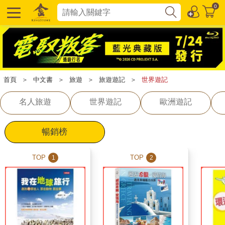
0
首頁
＞
中文書
＞
旅遊
＞
旅遊遊記
＞
世界遊記
名人旅遊
世界遊記
歐洲遊記
暢銷榜
TOP
TOP
1
2