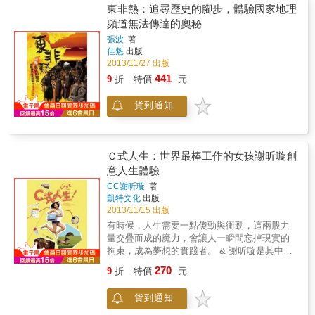
活的延續？ 一盒巧克力、一隻甜筒冰淇淋或黑
洲、美洲、非洲、大洋洲、南極與北極等地區
東非熱：追尋歷史的腳步，體驗國家地理
夜中街燈的妝點， 我們在旅行中感受日常的喜
即將消失的美麗奇特景色都蒐羅到本書的內容
頻道無法傳達的奧秘
悅。 輯五 他們的故事 不論世界的哪一個角
之中。 【不同主題的特殊與豔麗景觀】 綠洲、
落，最美麗的風景，是人； 而最迷人的故事，
張波
著
死海、冰河、雨林、洞穴、色彩絢麗的地貌、
佳魁
出版
往往發生於旅途中最意想不到的角落。
山地、群島、谷地、島嶼、沼澤、海灣、湖
2013/11/27 出版
泊、珊瑚礁、紅樹林、火山群、寺廟、自然保
441
9
折
特價
元
護區、古蹟保護區、古城、小小國度等。 【立
足台灣，展望世界】 臺灣的生態環境與地貌豐
貨到通知
富多變，其中不乏上述所提到的各種景觀與地
貌。在閱讀本書時，很自然地聯想到我們所生
活的島嶼，在憐惜書中所提到即將消失的地方
時，也回過頭來反省我們自身有沒有做到愛護
Ｃ式人生：世界最棒工作的女孩謝昕璇創
台灣每一寸土地的責任，以提升國人積極的環
意人生體驗
保意識。 【描寫淺顯誠摯】 適合各個年齡層的
人閱讀。以感性的筆調出發，介紹每一個地方
CC謝昕璇
著
的基本地理背景、美麗與景觀的特殊性、危機
凱特文化
出版
指數、即將消失的原因等。 【圖片精美、經
2013/11/15 出版
典】 每個地區皆搭配經典特色的圖片，讓讀者
有時候，人生需要一點傻勁與衝勁，這兩股力
不只從文字感受其美麗與特別，從觀賞精美圖
量交疊而成的魔力，會讓人一瞬間忘掉現實的
片就拉近讀者與內容的距離。 【呼籲環保概
拘束，成為夢想的實踐者。 & 謝昕璇是其中一
念】 本書在介紹即將消失的100個美麗地方之
個施展冒險魔力，讓人為之折服的夢想家。
270
9
折
特價
元
餘，也疾呼環保的重要性，提供「地球村」、
2013年6月，當全世界瘋狂追逐究竟是誰，即將
「全球即一家」的概念。
成為「全世界最棒工作」的擁有者，謝昕璇以
貨到通知
她開朗的笑容、還有她自稱不輪轉的英語，成
為鎂光燈追逐的焦點。 她從來不是個照本宣科