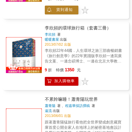
以前，她是個嚮往自由、熱愛野外的無名女
境、科索沃、印度、中尼公路、巴爾幹火藥
言：「夫妻生活不是一起吃飽了就好。人生最
孩， 現在，她是「世界最棒工作」、讓世界看
庫、金三角、喀什米爾、拉達克、流血車
重要的是一起創造回憶。錢，沒有了可以再
貨到通知
見台灣的CC謝昕璇！ 由澳洲旅遊局舉辦的「世
禍......前中央社、蘋果日報記者廖芸婕 完成25
賺，但時間用完了就是用完了，一秒鐘都不會
界最棒工作」選拔，來自台灣的雲林女孩
歲前的承諾一個人，一年，用25萬元內的預
剩，沒有所謂的重頭再來過……」娃娃回想起
――CC謝昕璇，過關斬將成為最後三位優勝
算，背包窮遊十多個國家，探索變動中、旅客
經常看著網路、電視上的壯遊者分享自己的夢
者。她活潑開朗的個性與不輪轉的英語，讓全
稀少的地域。
李欣頻的環球旅行箱（套書三冊）
想，敬佩他們走出自己的路，開創了自己的夢
球的鎂光燈都為之折服，感受她天馬行空的個
李欣頻
著
想，而他們的人生？電影『行男飛行日誌』裡
人魅力。現在，她將從站上舞台等待最後決審
暖暖書屋
出版
的一句經典對白閃過她的腦海，喬治克隆尼對
揭曉的那一刻開始倒數，讓人知道，瘋狂、愛
2013/07/02 出版
著一位終生奉獻公司、卻將被資遣的資深員工
冒險、嚮往自由的她，是如何在開明教育的成
李欣頻22年44國．人生環球之旅三部曲暢銷書
說：「他們給了你多少錢讓你放棄你的夢
長環境中得到啟發，又在職場上獲取勇往前進
《旅行創意學》的22年實踐版李欣頻一邊寫廣
想？」娃娃驚覺，很多事若沒有即時去做，日
的力量，並且以行動力去追逐自己的美國打工
告文案、一邊念碩博士、一邊在北京大學教
後想來便都是遺憾和後悔了。於是，她和浩呆
夢想，最後還能突破重重挑戰、累積網路高人
書、一邊寫書、一邊演講、一邊旅行……22年
開始著手規劃，決定放手一搏。他們要橫跨歐
氣擠進「世界最棒工作」的選拔！
1350
9
折
特價
元
來走了44個國家！這是她人生最精華的22年的
亞非三大洲，進行超過200天的首部曲旅行，從
「人生環球之旅三部曲」，是她行萬里路，讓
荷蘭開始，行腳至泰國結束，展開他們的勇者
加入購物車
你勝讀萬卷書的高單位創意胎盤素，為你光速
無懼旅程。希望透過他們的旅行故事，能和更
累計人生智慧的里程數！三部曲之一：《創意
多人分享，關於旅行，也關於夢想的勇氣。
啟蒙之旅》每一趟創意之旅就是新生命支流的
匯入與延展，20歲到42歲是李欣頻人生精華的
不累幹嘛睡！蕭青陽玩世界
22年，環球旅行就是她啟蒙自己最激烈的學習
蕭青陽
著 、
程嘉華採訪撰稿
著
過程。「20歲到42歲是我人生至今最精華的22
遠流
出版
年，離開學校後，環球旅行就是我啟蒙自己最
2013/06/01 出版
激烈的學習過程。一旦有了全觀鳥瞰與多元複
跟著蕭青陽猛旅行看他把全世界變成創意藏寶
本的創意視野後，就再也回不去平凡單調的生
庫首度公開全家人在地球上的祕密基地會設計
活，我一邊旅行、一邊汲取創意、一邊打造創