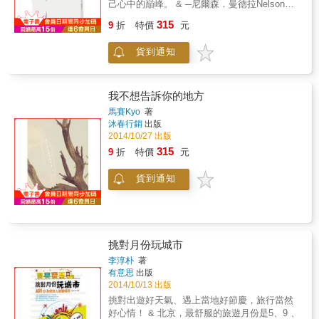
己心中的巔峰。 & ─尼爾森．曼德拉Nelson
& 不同的是，石田裕輔以一趟旅程的終點作為
尤以山西、成都（母親的出生地）、澳 門︵多
Rolihlahla Mandela．前南非總統、羅賓島
另一趟旅程的起點。好不容易跨上鐵馬再次出
315
元文化對於臺灣民眾較為陌生︶，可讀性很
9
折
特價
元
（Robin Island）之囚 & 生活，就是在你忙著
發的他，選擇了騎在故鄉&mdash;&mdash;日
高。歐洲部分包含北歐（丹麥、挪威、芬蘭三
別的算計時發生在你當下的事。 & ─約翰．藍
本。 & 看遍稀世絕景的歸國遊子，會以何種眼
國）、義大利，而由歐洲人後裔所建立的澳大
貨到通知
儂John Lennon & 高素質生態人文社區的生活
光看自己的國家？吃過阿拉斯加現釣帝王鮭，
利亞也將帶給讀友不同 的震撼。其他的地區則
紀實&mdash;&mdash; 有一群人，生活在蘇格
接下來是否能找到自己心中日本第一的拉麵？
請看母親的另兩本遊記（《藍天鐘聲》、《金
蘭芬德角，與世界相親相愛。 & 「上帝總是出
（當然，還有蕎麥麵、烏龍麵、海膽
色遊》）。最後，祝福各位讀友在穿梭於字裡
現在最意料不到的地方。」作者為自己充滿驚
我不想告訴你的地方
&hellip;&hellip;） & 魂牽夢縈、在腦中勾勒千
行間與美麗圖片之餘，找到您的快樂天堂。
嘆號的大半生下了最佳註解――親訪南非種族
百遍的日本原風景；以文化人類學觀點和誠摯
馬賽Kyo
著
戰爭的記者、迷戀極速刺激的賽車手、征服世
態度飛快騎向「樂園」小島（昔日花街柳巷）
沐春行銷
出版
界最高峰的探險家、跨越非洲的壯遊者、帶領
後的慘痛真相；再次上路感受體力明顯衰退的
2014/10/27 出版
車隊從中國出發長征開普敦的冒險隊長
焦慮、吃過熊肉後騎在野熊出沒森林時的心虛
315
9
折
特價
元
&hellip;&hellip; & 透過多變身分與多采經歷的
膽怯、已是大叔仍被美女吃得死死的青澀
洗鍊，走過廣袤無垠的荒野，看遍壯麗奇險之
&hellip;&hellip;在這些令人噴笑噴飯的真實情景
貨到通知
祕境，在人們命運錯綜的片刻面對無數次生死
背後，石田裕輔更想傳達的，是一路上他所感
交關，作者對生命有了全然不同的體悟，原來
受到的善意與陌生人手心的溫度：那些儘管姿
自己一輩子追逐的刺激與成就，不過是世界的
態和態度各自不同，但一樣在某個角落努力生
幾個春夏秋冬而已，他不禁思考「人活著，到
活的人們，在揭開冷漠、防備的外表後，是如
底為了什麼？」。 & 一切彷彿上帝所預備不著
孩子般渴望與人交會的心&hellip;&hellip; &
挑對月份玩城市
痕跡又緊密相扣的計畫，作者為了追求生命更
「有的人離開故鄉就一去不回，也有人一直留
深層的沉澱，證得人生終極目的的徹底了悟，
李淳朴
著
在屬於自己的地方， 還有人最後回到年輕時告
有意思
出版
決定踏上更遠大的朝聖征途：徒步環繞地球二
別的故鄉。 只要有人在，就會帶來某種特別的
2014/10/13 出版
萬五千哩，向世界傳達愛護人類家園的訊息。
感受。 一路上滿滿都是讓我想提筆寫下的故
「追尋與信使之旅」，這是作者對自身壯舉的
挑對出遊好天氣、遇上當地好節慶，旅行當然
事！」──石田裕輔 & 三年半的沉澱，不一樣的
定義。 & 而當世界上可見的風景結束於旅途終
好心情！ & 北京，最舒服的旅遊月份是5、9 、
心情視野，渴望、畏縮、驚豔、不解、失望、