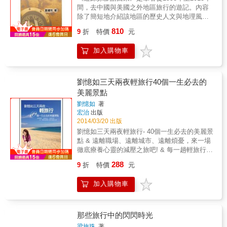
光客或旅行者不會接觸到的當地人，有了瞬間
間，去中國與美國之外地區旅行的遊記。內容
的交集與精彩的火花。 & 移動的旅途上，他利
除了簡短地介紹該地區的歷史人文與地理風貌
用搭便車和沙發衝浪的旅行方式，持續與人們
之外，也記錄了一處處個別的景點與筆者當時
接觸，每當他和別人分享自己的故事，他也從
810
9
折
特價
元
之觀感。書中的旅遊地區包括了歐洲、亞洲、
給予他幫助的人們身上，交換了一些新的故
非洲與南美諸地。有文明古國，也有科技新
事，因此幫助自己打開視野、看見了人生的更
加入購物車
邦，有發展中的第三世界，也有多方面領尖的
多可能性。 在紐西蘭打工度假期間，Terry再度
先進國家。各地迥然不同的歷史人文，豐富多
挑戰蒐集微笑的行動，而獲得這些微笑的對
彩的地貌風物，與大相迴異的文化種族，構成
象，轉變成為基督城的居民們。他想為當地居
了一幅幅難忘的畫面。筆者每次旅遊回來後，
劉憶如三天兩夜輕旅行40個一生必去的
民找回因2011年大地震而失去的歡樂笑容，於
按照每日的行程表寫下一篇詳細的遊記已成為
美麗景點
是環遊紐西蘭大小城鎮，將各地人們的微笑，
十數年來的慣例。主要是為了給自己留下一份
打包帶回到基督城展出；這個純真的舉動，將
劉憶如
著
備忘錄。本書匯集的一篇篇短文皆是取自這些
會為當地居民和他自己帶來什麼樣的震撼與激
宏治
出版
年累積下來一本本的遊記。對筆者而言，是自
2014/03/20 出版
勵呢？ 而當日本在2011年發生了震驚全世界的
己的一部旅遊記錄。對有興趣參閱，或以後有
311東北大地震及核災之後，他決定再揹起行
劉憶如三天兩夜輕旅行- 40個一生必去的美麗景
計劃去那些地方遊覽的人，書中的描繪觀感也
囊，前往日本走遍18個縣市蒐集微笑，花費三
點 & 遠離職場、遠離城市、遠離煩憂，來一場
可被視作一些足以徵信的第一手參考資料吧。
個月的時間，將得來不易的1000個微笑，帶回
徹底療養心靈的減壓之旅吧! & 每一趟輕旅行，
到嚴重災區之一的仙台，揮灑出了世界上最溫
都是改變視角的新體驗，美麗的景點，山林的
288
9
折
特價
元
暖的一道光芒，讓當地人們、以及讀著這些篇
原汁原味，及深度的人文接觸，都可以讓每一
章的你我，都能真切感受到那份超越了金錢和
位旅遊玩家享受一場徹底療養心靈的減壓之
加入購物車
物質、足以在心中發酵恆久的支持力量。 & 從
旅，心累了，想放眼世界，或是完成人生的階
「心」出發，就是讓這個平凡的台灣大男孩持
段性夢想，就給自己來一趟「輕旅行」，遠離
續蒐集微笑的力量；跨越了國界、種族、語言
職場、遠離城市、遠離煩憂，遠離朝九晚五，
等等界線，他以「微笑」簡單串起人與人之間
沒有壓力，只有徹底的放鬆。 &&& 台灣知名女
那些旅行中的閃閃時光
的聯繫，不僅幫助了那些「需要幫助」的人，
作家劉憶如帶您走訪台灣，金門，廈門，福
梁旅珠
著