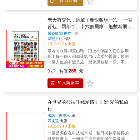
貨到通知
非……我花了半年時間旅行了八國，走過五千
公里，最後抵達喜望峰。至今已經過了六年，
我依然踩著「滿點號」，在世界各地旅行。再
也沒人說我是笨蛋，甚至當初說我是傻瓜的
老天有交代，這輩子要狠狠玩一次︰一個
人，如今都已成為我堅強的後盾。隨著我與自
背包、兩年半、十六個國家、無數新朋友
行車的關係愈發密切，行動範圍或活動範圍、
以及滿滿的勇氣和回憶
盧姿敏(黑糖貓)
著
甚至是與人的羈絆，也遠遠超越了日本或非
皇冠文化
出版
洲，往全世界延伸而去。如今，我和自行車已
2012/12/24 出版
成為生命共同體。透過自行車，我將不斷挑戰
帶著高跟鞋和登山鞋，踏上不像話的任性假期
自己的可能性！本書特色◎首位日本女性以自
吧！每一個人都應該給自己這樣的犒賞，規劃
行車單獨縱貫非洲！◎以「以自行車將世界串
一個人生的中途長旅，就像黑糖貓一樣。不用
連起來！」為主題，舉辦過300場以上的演講，
口袋飽飽，到西班牙就輕鬆當起貴婦，松露烘
經歷過的旅程充滿無限魅力◎本書特別收錄
288
9
折
特價
元
蛋變成家常便飯，馬德里街頭隨處可見便宜的
「台灣篇」！◎全彩圖文旅行日記
「品酒課」。想體驗不一樣的，也有西方版
加入購物車
「媽祖遶境」，一邊看美景一邊交朋友，還可
以美食吃到飽。記得常常微笑，就會有好運降
臨：萍水相逢的女人招待了一頓美味的法國大
餐；親切的歐吉桑給了一張免費的歌劇院貴賓
在世界的彼端呼喊愛情：非洲‧愛的私旅
席票；更別提還有一個美好的「羅馬假期」。
行
好奇心是一定要有的，因此走進摩洛哥當地的
施諾、彼岸木
著
澡堂，洗了一個專人服侍的澡，容光煥發任誰
四塊玉
出版
都看得出來你快樂賽神仙。尼泊爾的激流泛舟
2012/09/13 出版
也沒錯過，雖然嚇到幾乎屁滾尿流，卻是這趟
一個是獨自在科技城市裡，整日與數字拚博的
長旅最難忘的回憶。從歐洲、美洲到亞洲，許
職業經理人，一個是置身在未開發的異國鄉