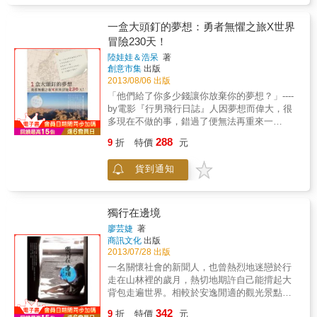
表現旅行意義的旅人，她只想散發熱情與活
力，讓自己投入在想做的事情裡。「每件事不
一盒大頭釘的夢想：勇者無懼之旅X世界
會只有最好或最壞的結果，最重要的是做的當
冒險230天！
下快樂與否」，謝昕璇以這樣的信念參與了澳
陸娃娃＆浩呆
著
洲旅遊局的「世界最棒工作」選拔，一路過關
創意市集
出版
斬將，讓世界看見她的存在。 她參與當地培訓
2013/08/06 出版
計畫，高人氣的精彩表現讓人瘋狂，她的天馬
「他們給了你多少錢讓你放棄你的夢想？」----
行空成為獨樹一格的招牌；她說自己英語不夠
by電影『行男飛行日誌』人因夢想而偉大，很
好，比手畫腳的肢體動作更能拉近人與人之間
多現在不做的事，錯過了便無法再重來一
的關係，用心交流才能體驗地球村的精神。源
次！》》》因為一盒大頭釘的夢想，娃娃跟浩
源不絕的創意與活力在她身上散發，全世界看
288
9
折
特價
元
呆展開了旅程，》》》也開始了他們的故
見了專屬的CC魅力。 「去想，做不到；去做，
事……》》》一次勇者無懼的旅程，》》》橫
意想不到！」謝昕璇獨一無二的C式人生，正從
貨到通知
跨歐亞非17個國家的冒險旅程。2010年的夏
舞台上揭曉選拔結果的那一秒鐘開始，如跑馬
天，娃娃和浩呆想買一塊大軟木板及一盒大頭
燈般閃過她的腦海，原來成長階段所受的啟發
釘，在軟木板上釘世界地圖，將他們旅行過的
與刺激，早就累積了萬千能量等待綻放光芒。
國家插上大頭釘，紀念自己的旅遊足跡，在很
獨行在邊境
本書特色 &&&& &ldquo;The Winner of Wildlife
久很久的以後，還可以驕傲地跟孩子們說：
Caretaker Is&hellip;&hellip;&rdquo; 我確信有
廖芸婕
著
「爸爸媽媽曾經來過這裡！」最後，他們在一
商訊文化
出版
這麼一秒鐘全場是靜止無聲的，就跟所有大牌
個不起眼的小文具店，花了15元，買到了心目
2013/07/28 出版
檔電影在大爆炸前的那一刻都會變慢動作一樣
中理想的老牌傳統大頭釘。心血來潮的娃娃和
&hellip;&hellip;原來世界最棒工作的頭銜可以離
一名關懷社會的新聞人，也曾熱烈地迷戀於行
浩呆，數了一數裡頭共有133根大頭釘，浩呆突
我這麼近，近得我彷彿嘗到了美夢成真的那種
走在山林裡的歲月，熱切地期許自己能揹起大
然有感而發說：我們就訂個目標，用一輩子的
甜味&hellip;&hellip; 我從未覺得自己是個平凡
背包走遍世界。相較於安逸閒適的觀光景點，
時間，把這133根大頭釘都給釘上去吧！聽完之
人，但也從未想過自己可以過得如此不平凡。
渴望更邊境、疆界或旅人稀少的地域。泰緬邊
342
後超熱血的娃娃，想起了浩呆當初的結婚誓
9
折
特價
元