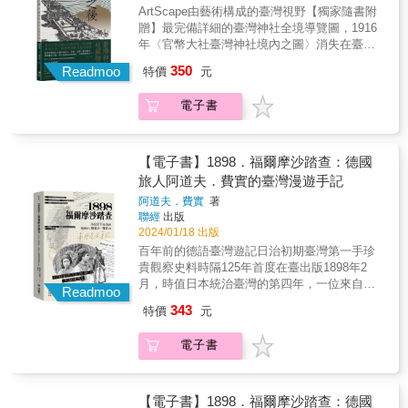
下，前往自己憧憬之地，或是追求更好的發展
ArtScape由藝術構成的臺灣視野【獨家隨書附
分。「臺灣醫師為何要前往中國」談的是時代
機會。如臺灣醫師前往廈門、上海、南京、天
贈】最完備詳細的臺灣神社全境導覽圖，1916
背景，而「他們去了哪裡」，談的是這些醫師
津、北平、滿洲即是如此。分布的地域非常
年〈官幣大社臺灣神社境內之圖〉消失在臺北
分布，以及其中幾個有趣案例。 專文推薦 綜觀
廣，不僅是一水之隔的廈門，就連北平、滿洲
圓山大飯店底下的神殿竟是日出之國神明遠渡
本書，主軸在介紹臺灣人受日本殖民政策影響
350
都有臺灣人的蹤跡。 如此現象，也有階段性的
Readmoo
特價
元
來臺的居所當世界戰局的大轟炸與炮火，震
下的人群移動，在中國的臺灣醫師亦不例外，
變化與地域差異。如果一個地方，出現對臺灣
盪、重整了東亞秩序神明離去之後，神之器變
掌握時機，創造各自不同的人生，故事精彩，
人執業或習醫的有利因素，那自然也會吸引臺
電子書
成了敗戰物，又將流落何方？一座世人陌生到
文筆流暢，附圖不少，可讀性高。
灣人前來，比如說滿洲與青島的醫學校正是如
幾近遺忘的臺灣神社，歷經鎮座、擴建、終
&mdash;&mdash;許雪姬 關於臺灣人如何在中
此。臺灣人前往滿洲、青島等地習醫的現象，
結，乃至拆除的過程，在此透過離散於歷史、
國行醫，本書先詳述開業資格，然後列舉多名
也印證日治時期臺灣人的習醫熱潮，臺灣機會
流轉人世之物，重新現形。本書將娓娓道來，
臺灣人醫師波瀾壯闊的故事，讓人一邊驚嘆臺
【電子書】1898．福爾摩沙踏查：德國
少，那就離開臺灣島，在東亞尋找其他機會。
自日本殖民至二次大戰後，曾因緣際會進入臺
灣人處境之奇遇，也一邊感懷被大時代翻弄的
旅人阿道夫．費實的臺灣漫遊手記
換言之，臺灣人是以東亞為舞臺，而非僅在臺
灣神社收藏的藝術品、文物，種種令人意想不
歷史。&mdash;&mdash;鍾淑敏 力航在書中對
灣。 進入本書，主要分為「臺灣醫師為何要前
阿道夫．費實
著
到的聚散、流離故事。1901年以來，臺灣總督
於史料的爬梳，以及說明醫師與時代的關係，
聯經
出版
往中國」，以及「他們去了哪裡」這兩大部
府陸續通過立法，將日本政教合一的神職、神
讓我們可以一窺當時的醫療環境、政治情況，
2024/01/18 出版
分。「臺灣醫師為何要前往中國」談的是時代
社的制度，移植到臺灣，並動員臺灣在地仕
還有醫師和社會的互動等
背景，而「他們去了哪裡」，談的是這些醫師
百年前的德語臺灣遊記日治初期臺灣第一手珍
紳，組織地方團體、學校參拜，籌辦神社的例
&hellip;&hellip;&mdash;&mdash;蘇上豪 齊聲
分布，以及其中幾個有趣案例。 專文推薦 綜觀
貴觀察史料時隔125年首度在臺出版1898年2
行祭祀，最終在戰爭期間加速完成了日本深入
推薦 李文成｜知名作者．一歷百憂解 何義麟｜
本書，主軸在介紹臺灣人受日本殖民政策影響
月，時值日本統治臺灣的第四年，一位來自德
海外殖民社會的帝國秩序。如同許多宗教，在
Readmoo
國立臺北教育大學臺文所教授 李尚仁｜中研
下的人群移動，在中國的臺灣醫師亦不例外，
國、熱愛旅行的藝術收藏家阿道夫．費實，為
日本的神道教體制中，「物」同樣具有凝聚信
院歷史語言所研究員 李 崗｜影想文化藝術
343
特價
元
掌握時機，創造各自不同的人生，故事精彩，
了親自見識「日本的戰利品」，造訪了臺灣
仰和樹立權威的作用。臺灣神社（現址已改建
基金會執行長 林宜敬｜艾爾科技 CEO 張
文筆流暢，附圖不少，可讀性高。
島，留下了詳盡的踏查紀錄……★ 塵封一百多
為圓山大飯店）建築與空間布置，便藉由鳥
秀蓉｜前臺大歷史系所教授兼主任．現臺大醫
電子書
&mdash;&mdash;許雪姬 關於臺灣人如何在中
年的珍貴臺灣民族研究史料，首度直接由德文
居、植樹、紀念碑與兵器陳設，讓參拜民眾強
院顧問 張典婉｜文字工作者 郭文華｜國立
國行醫，本書先詳述開業資格，然後列舉多名
中譯出版★ 收錄百幅以上照片與素描圖像★ 忠
烈感受到國家神道的存在；而排列於表參道兩
陽明交通大學科技與社會研究所．公共衛生研
臺灣人醫師波瀾壯闊的故事，讓人一邊驚嘆臺
實重現日本名畫家和田英作美術設計本書介紹
側的狛犬及石燈籠，則是臺灣在地團體或個人
究所教授 楊斯棓｜《要有一個人》作者．暢
灣人處境之奇遇，也一邊感懷被大時代翻弄的
阿道夫．費實的生平簡歷及其民族誌研究，他
【電子書】1898．福爾摩沙踏查：德國
參與神社事務的證明。同時，信眾與統治者也
銷作家．醫師 雷祥麟｜中研院近代史研究所