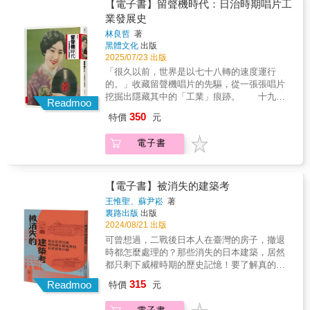
四六年四月，臺籍「民間通譯」潘進添於澳洲
【電子書】留聲機時代：日治時期唱片工
建設，必須投入龐大的資金，但這些經費從哪
事。商人、警察、通譯、護士與士兵等群體，
回覆檢察官提問（潘進添最終被判處絞刑，死
業發展史
裡來？後藤向兒玉源太郎提議，以發行公債的
也在帝國擴張的過程中獲得跨區域活動與地位
於一九四六年六月十一日）「返家後我打開盒
方式募集資金，並獲得帝國議會同意（參見本
流動的機會，呈現殖民統治下的複雜且多層次
林良哲
著
子(大約衹有兩個火柴盒大)一看， 裡面衹裝著
書第六章），最終臺灣在日本領臺十年內達成
黑體文化
出版
的歷史樣貌。透過橫跨六國、三種語言的檔案
兩粒白色的硓咕石， 所以後來我先生的墳內只
2025/07/23 出版
財政自立，這是後藤最讓人津津樂道的成就
資料，本書將臺灣置於全球性帝國的歷史脈絡
葬有他的頭髮和指甲而已 (是他出征時留下來
（參見本書第九章）。五、日本確立「北守南
中，展現日本帝國、臺灣總督府、臺灣籍民與
「很久以前，世界是以七十八轉的速度運行
的)。」──林招治女士，其夫林石木被派往新幾
進」的外交方針後，臺灣即成為「南進」之基
臺灣人的交錯動態，重新思考日治時期臺灣的
的。」收藏留聲機唱片的先驅，從一張張唱片
內亞，在該地中彈身亡如今我們銘記的是誰的
地。在義和團事件期間，日本原擬出兵廈門，
歷史意義，並為理解殖民地臺灣在日本帝國擴
挖掘出隱藏其中的「工業」痕跡。 十九世
紀念日？我們哀悼、紀念的是誰的傷痛？
Readmoo
後藤新平並奉派至廈門為登陸做準備，但行動
張過程中的角色提供嶄新視角。
紀末，一種奇巧的西方機器引進臺灣，在當時
二戰終結數十年過去，除了參戰各國既有觀點
350
特價
元
在最後一刻叫停，而這也令兒玉源太郎萌生辭
稱為「蓄音器」，也就是「留聲機」。新機器
的戰爭史和國族論述之外，風雲變幻的世局似
去總督之意（參見本書第八章）。
的輸入，開啟了臺灣的唱片工業，也改變了大
乎從未留給臺灣人充分的餘裕，好好回顧自己
電子書
眾的視聽經驗與娛樂方式。自此，各大唱片公
的二戰歷史和戰爭經驗。 本書聚焦戰爭前
司紛紛設立，發行南北管、歌仔戲、客家八音
後南太平洋戰場散落各處臺灣人的個人際遇，
等戲曲唱片，1931年以後更推出臺語流行歌唱
記錄了在編制上屬非戰鬥人員的「軍伕」，為
片。為了拓展市場，各大唱片公司發展出商業
【電子書】被消失的建築考
何最終卻擔負殺害戰俘的戰犯罪名？以及，二
體系，透過日本製作、臺灣發行的方式，在各
十世紀初期即於南洋各地發展、營商乃至於落
王惟聖、蘇尹崧
著
城市鄉鎮設立「小賣店」，甚至藉由外貿方
裏路出版
出版
地生根的臺灣人，因日本殖民地人民的身分於
式，將唱片發售到中國閩南及南洋各國的華人
2024/08/21 出版
戰爭期間遭受關押、監禁。他們後來的命運又
社會，進而開創臺灣唱片工業第一波的高
是如何？ 書中也沒有忽視中華民國與日本
可曾想過，二戰後日本人在臺灣的房子，撤退
鋒。 在數位科技興起之前，唱片是儲存聲
政府在戰爭前後是如何藉由教育、悼念儀式等
時都怎麼處理的？那些消失的日本建築，居然
音的工具。其原理是將類比訊號（Analog
論述手段，影響人們對戰爭記憶的言說、保存
都只剩下威權時期的歷史記憶！要了解真的臺
Signal）轉換為軌道刻紋，再製作成圓盤模具，
和紀念；帶引讀者思索政治是如何形塑我們對
灣，就不能錯過這些「被消失的建築」！解密
315
然後利用蟲膠（Shellac）或塑膠（Plastic）做
Readmoo
特價
元
戰爭的記憶。 曾擔任電視劇集《聽海湧》
史料、檔案，抽絲剝繭還原建築也還原真相，
為原料，壓制成為唱片。以蟲膠為原料的唱片
與紀錄片《由島至島》顧問的歷史學者藍適
穿越百年，神遊老房子離奇的前世今生，讓我
每分鐘轉速標準為七十八圈，因此被稱為「七