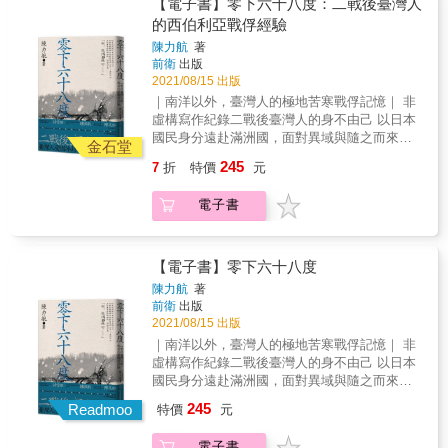
與概念？「蕃童教育所」的國語讀本及其修學
【電子書】零下六十八度：二戰後臺灣人
旅行活動，如何向原住民學童傳達日本文化與
的西伯利亞戰俘經驗
精神？日治時期的臺灣教育會具備何種教育機
陳力航
著
能、又如何運作？二戰時期臺灣男子中等學校
前衛
出版
的軍事課程設計，如何進行學生的身體控制？
2021/08/15 出版
又如何將其規訓成準軍人的樣態？戰時臺南師
｜南洋以外，臺灣人的極地苦寒戰俘記憶｜ 非
範學校（今國立臺南大學）畢業生的軍事派駐
虛構寫作紀錄二戰後臺灣人的身不由己 以日本
點涵蓋東亞各地，從軍校友和在校生的戰爭記
國民身分遠赴滿洲國，面對異域與隨之而來的
憶會是甚麼？戰後初期（1944-1947），《大公
金石堂
戰事 從小人物個人生命經驗看大歷史底下的流
報》、《僑聲報》、《北方雜誌》等中國大陸
245
7
折
特價
元
轉與哀傷 西伯利亞拘留，指的是二戰末期，蘇
報刊雜誌與來臺的知識分子，對於日治時期的
聯向日本開戰，戰敗後大量的日軍戰俘強制移
臺灣教育有何評價與看法？面對解嚴前後臺灣
電子書
送西伯利亞與中亞、蒙古等地，在惡劣高壓的
的不同政治環境，桃園市各地出版的鄉鎮市志
環境中進行苦役工作，在那不毛之地導致許多
如何描繪日治時期該地的初等教育樣貌？──學
人魂斷異鄉。 除了日本人，當時的臺灣人成為
者鄭政誠從八篇文章，深入探究臺灣近代教育
戰俘後，也被送往西伯利亞。臺灣人來自溫暖
【電子書】零下六十八度
史與社會史，多面向呈現日治時期的臺灣教育
海島，更加不能適應北地氣候，然而，這段歷
發展。
陳力航
著
史卻被抹去、消失於臺灣人的記憶中。 本書從
前衛
出版
宜蘭男兒陳以文的生命歷程出發，透過他的經
2021/08/15 出版
驗，回到那混亂的一九四五年，跟著他從日本
｜南洋以外，臺灣人的極地苦寒戰俘記憶｜ 非
本土出發，前往滿洲、西伯利亞，重新認識並
虛構寫作紀錄二戰後臺灣人的身不由己 以日本
補足屬於臺灣人的歷史。
國民身分遠赴滿洲國，面對異域與隨之而來的
戰事 從小人物個人生命經驗看大歷史底下的流
245
Readmoo
特價
元
轉與哀傷 西伯利亞拘留，指的是二戰末期，蘇
聯向日本開戰，戰敗後大量的日軍戰俘強制移
電子書