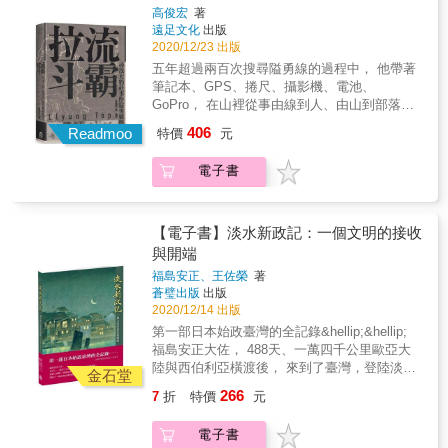
圖文紀實。導演親身說法，以抒情的文字圖
高俊宏
著
薰風中的漫遊者》、2020年《看見李火增II．南
像，呈現其不同拍攝階段的心境與工作細節。
遠足文化
出版
風中的觀覽者》出版之後，2021年《看見李火
看見鏡頭外的《綠色牢籠》。 & 2. 收錄紀錄片
2020/12/23 出版
增III．這些人與那些人》出版，其副標題原為
之田調研究歷程、沖繩西表島礦坑珍貴史料圖
五年超過兩百次搜尋隘勇線的過程中， 他帶著
1981年法國導演克勞德．雷路許（Claude
文，以及台日兩地礦坑探索實錄。 &
筆記本、GPS、捲尺、攝影機、電池、
Lelouch）的電影名稱。一如任何時代，當時亦
GoPro， 在山裡從事由線到人、由山到部落的
有富人與窮人、權力者與被統治者、日本內地
實地踏查。 藝術家高俊宏是行動者、運動者。
人與臺灣本島人以及高砂族、和文化與洋文化
406
Readmoo
特價
元
從2007年開始在廢墟創作，2011年踏入重現廢
以及臺灣文化的融合、傳統習俗與現代文明的
墟之旅，2014年建構《廢墟影像晶體計畫：十
衝擊、有歡笑也有悲哀。在那個時代，「這些
電子書
個場景》，2015年完成「群島藝術三面鏡」套
人與那些人」是以何種面貌相互共處？又是以
書《小說》、《諸眾》、《陀螺》；他繼續行
何種生活方式共度五十年間的日常？在八十年
動，帶著一把草刀與一只背包，走進臺灣山
後的今天，我們從中又獲得何種啟發與學習？
林，踏入難以企及的政治地理，2017年完成記
這些似乎都在李火增先生的作品中可以找到線
【電子書】淡水新政記：一個文明的接收
錄「臺灣山林戰爭、帝國與影像」的《橫斷
索，也讓敝人重新追尋著先父、先祖父所踏過
與開端
記》，2020年完成追尋大豹社事件隘勇線與餘
的足跡，藉由影像建構真正屬於他們的「記
福島安正、王佐榮
著
族的《拉流斗霸》。 「拉流斗霸」（Llyung
憶」。因為，「記憶」無法被覆蓋，除非我們
蒼璧出版
出版
Topa）是大豹溪流域的泰雅語音，有「大豹共
自己願意。 推薦人 △國立故宮博物院院長& 吳
2020/12/14 出版
同體」的深刻意涵。這本書記載了一個看似毫
密察 △行政院農糧署長‧東京大學博士& 胡忠一
第一部日本始政臺灣的全記錄&hellip;&hellip;
無邏輯、卻意外發生了強烈關聯的行動過程：
△歷史學者‧電視節目主持人& 胡忠信 △國立政
福島安正大佐， 488天、一萬四千公里歐亞大
由「線」找「人」。第一部〈前線〉，記載了
治大學文學院院長& 薛化元 △夏門攝影企劃研
陸與西伯利亞橫渡後， 來到了臺灣，登陸淡水
2016年到2020年之間，他探索北臺灣大豹社事
金石堂
究室& 簡永彬
開啟了一個文明治理的新政府⋯⋯ 臺灣在1895
件相關的隘勇線遺址的過程；第二部〈後
266
7
折
特價
元
年發生了許多大事。除了清國在這一年將臺灣
裔〉，則是關於尋找百年前已「滅亡」的大豹
割讓給日本外，許多歷史上的大人物也都在這
社後裔之路。 新店三峽的大豹溪流域，過去曾
電子書
一年來到臺灣，「北白川宮」能久親王、樺山
經是泰雅族大豹社的聚居地，在理蕃政策下，