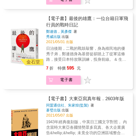
送西伯利亞與中亞、蒙古等地，在惡劣高壓的
環境中進行苦役工作，在那不毛之地導致許多
人魂斷異鄉。 除了日本人，當時的臺灣人成為
戰俘後，也被送往西伯利亞。臺灣人來自溫暖
【電子書】最後的雄鷹：一位台籍日軍飛
海島，更加不能適應北地氣候，然而，這段歷
行員的戰時日記
史卻被抹去、消失於臺灣人的記憶中。 本書從
鄭連德，黃彥傑
著
宜蘭男兒陳以文的生命歷程出發，透過他的經
秀威出版
出版
驗，回到那混亂的一九四五年，跟著他從日本
2021/05/31 出版
本土出發，前往滿洲、西伯利亞，重新認識並
日治後期，二戰的戰鼓敲響，身為殖民地的優
補足屬於臺灣人的歷史。
秀子弟，鄭連德身為基督徒卻踏上了從軍這條
路，接受日本特攻隊訓練，投身前線。 & 生與
金石堂
死的大問題，在二十歲的青春年華，倏忽向他
595
7
折
特價
元
襲來。 一個青年如何面對生死交關？如何在效
忠殖民政權與對家園深摯的眷戀之間尋求平
電子書
衡？ & 鄭連德，1926年生，二戰時從軍改名賀
川英彥，以日文寫下多部日記，因「英彥」的
日文念法「ひでひこ」與「日出火子」發音相
同（ひでひこ），故以「日出火子」諧音命名
【電子書】大東亞寫真年報．2603年版
其日記。本書收錄其中第四號、第六號、第八
同盟通信社、朱家煌(監製)
著
號、第十號日記，各號涵蓋的時期或有重疊，
蒼璧出版
出版
但內容各有側重。 & 其中，日記〈第六號〉的
2021/05/07 出版
篇幅最多，主要為鄭連德自1945年2月1日起在
1943年經典復刻版，中英日三國文字對照， 內
奈良陸軍航空整備學校及至1945年10月的日
含當時大東亞各國情勢眾多寫真、各大企業廣
子，除了記述一日生活，亦包含當時的國際局
告&hellip;&hellip; 未竟全功的亞洲區域整合
勢、最新戰況、特攻隊作戰記錄、部隊記事、