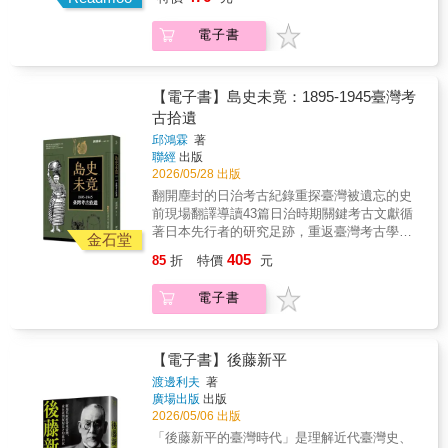
始的學問？其實，早在1895年後，日本學者已
踏遍臺灣各地，留下大量關於石器、陶器、葬
電子書
俗與史前文化的第一手觀察紀錄，卻長年沉睡
於日文期刊之中，成為難以觸及的歷史斷片。
本書由清大人類學研究所所長邱鴻霖精選39個
主題、43篇關鍵文獻，逐一翻譯、導讀與研
【電子書】島史未竟：1895-1945臺灣考
析，帶領讀者回到臺灣考古學的起點，重現其
古拾遺
在日治時期逐步成形的軌跡。內容涵蓋史前遺
邱鴻霖
著
址發現、石器與陶器研究、巨石與石棺文化、
聯經
出版
體質人類學調查，以及原住民族的製陶、埋葬
2026/05/28 出版
與生活風俗，勾勒出早期臺灣史前研究的全
翻開塵封的日治考古紀錄重探臺灣被遺忘的史
貌。《島史未竟》不僅彙整珍貴史料，帶領讀
前現場翻譯導讀43篇日治時期關鍵考古文獻循
者看見臺灣史前文化的多重面貌，也提供重新
著日本先行者的研究足跡，重返臺灣考古學誕
理解島嶼歷史的另一種視角。翻開本書，如同
金石堂
生之初的歷史現場你以為臺灣考古是戰後才開
踏上一段穿越百年的知識旅程，在碎片中拼湊
405
85
折
特價
元
始的學問？其實，早在1895年後，日本學者已
出屬於臺灣的深層記憶，讓未竟之史，逐步成
踏遍臺灣各地，留下大量關於石器、陶器、葬
形。
電子書
俗與史前文化的第一手觀察紀錄，卻長年沉睡
於日文期刊之中，成為難以觸及的歷史斷片。
本書由清大人類學研究所所長邱鴻霖精選39個
主題、43篇關鍵文獻，逐一翻譯、導讀與研
【電子書】後藤新平
析，帶領讀者回到臺灣考古學的起點，重現其
渡邊利夫
著
在日治時期逐步成形的軌跡。內容涵蓋史前遺
廣場出版
出版
址發現、石器與陶器研究、巨石與石棺文化、
2026/05/06 出版
體質人類學調查，以及原住民族的製陶、埋葬
「後藤新平的臺灣時代」是理解近代臺灣史、
與生活風俗，勾勒出早期臺灣史前研究的全