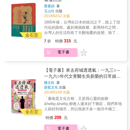
的寫真館》《臺北歷史．空間．建築：新莊、
蔡蕙頻
著
艋舺、西門、大龍峒、圓山、劍潭》《太陽旗
玉山社
出版
下的制服學生》《臺北城中故事：重慶南路街
2019/02/12 出版
區歷史散步》《留聲機時代：日治時期唱片工
1895年後，台灣在日本的統治之下，踏上了現
業發展史》《從臺車到巴士：百年臺灣地方交
代化的路程。處於兩個政權、新舊時代之間，
通演進史》
台灣人的生活則有了天翻地覆的改變。除了髮
金石堂
型、衣服、房子等看得到的物質，在現代教育
315
7
折
特價
元
的開展下，腦袋裡也發生了巨大的變化。 著迷
於講述歷史故事的蔡蕙頻，整理了她最想述說
電子書
的30個關於日治台灣的大小事，想要用這30個
故事，帶領讀者一同認識日治時期的台灣。 本
書特色 ◎晚清時期的明星戰役、日本人的高麗
菜頭&hellip;還有還有，那些發生在台灣的小小
【電子書】來去府城透透氣：一九三○～
故事，都在史料邊角裡，見證台灣人曾經的生
一九六○年代文青醫生吳新榮的日常娛樂
活。 ◎當台灣人剪掉辮子、穿起西服、放開小
三部曲
陳文松
著
腳以後，改變的不只是外表，還有隨之而來的
蔚藍文化
出版
思想革命。 ◎法律、時間、家庭觀念的變化，
2019/01/28 出版
是怎麼體現在一般台灣人的生活中呢？ ◎在台
「臺南是文化古都，又是我心靈的故鄉
灣人的想法裡，西醫和漢醫是怎麼一起照顧自
&hellip;&hellip;都會人週末好下鄉莊，我們草地
己的身體呢？ ◎比起洗澡，以前的台灣人竟然
人卻好到城市，所以我差不多一個月中兩三次
更在意洗衣服這件事。 ◎每個發生在身邊習以
金石堂
到臺南市，名義上是做個週末旅行
為常的生活瑣事，背後都有值得說說的小故
208
特價
元
&hellip;&hellip;第一項為逛街，第二項為看電
事。 ◎30個作者心心念念的關鍵詞，這次我們
影，第三項為吃點心，第四項為找朋友，第五
從歷史研究的角度來看一看。 ◎以故事提煉歷
電子書
項為叫按摩。這五項節目如果缺少一項而回