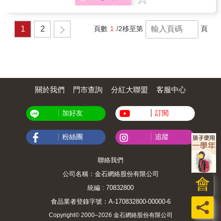
史的醍醐味，如果歷史課本曾經讓你覺得無
家，就感覺像不到過臺南市，或感覺丟掉什麼
聊、喪氣，那麼來看看這些故事，或許會是認
東西在臺南。」&mdash;&mdash;吳新榮 & 看
識歷史的好選擇。
電影、打麻雀和下圍棋，這些看似日常的休閒
1
2
頁數
1
/2
移至第
頁
娛樂 卻是日治時期草地文化人最重要的文化滋
養與社交活動 & 本書所收錄的文章，從日記出
發，試圖探究日治中期一個（群）地方知識人
（社群）的日常生活史。那些被時人視為無關
正事的「日常生活瑣事」，反而能讓我們深入
認識殖民地處境下，臺灣人與日本人的日常交
涉多元面向，以及臺灣人的心境，並且在空間
關於我們
門市查詢
分紅大聯盟
客服中心
上，帶我們思考臺南府城對於周邊偏鄉僻地草
地人的存在價值。今日臺南作為文化觀光重
加好友
訂閱
鎮，吳新榮醫師的日記也能讓我們看到一甲子
前府城文明是多麼時髦，作為一座文化燈塔，
是如何撫慰著殖民統治下文化人的心靈。 & 吳
粉絲團
追蹤
新榮出生於二十世紀初期，正是日本殖民統治
臺灣的穩定期，童年到壯年都是在日本殖民統
治下渡過；然而到了二次大戰一結束，迎向中
聯絡我們
晚年的吳新榮，和當時所有「後殖民」的臺灣
公司名稱：金石網絡股份有限公司
人一樣，在充滿期待興奮的心情，迎接另一個
會
從半殖民地政權終於走向「世界四強」的中華
統編 : 70832800
民國國民黨政權。 & 吳新榮的人生跨越了這兩
食品業者登錄字號：A-170832800-00000-6
員
大時代，在文學創作與政治參與上，都可以看
出他的個人價值取向；同樣的，從他生平所從
Copyright© 2000–2026 金石網絡股份有限公司