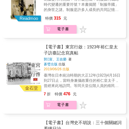
搜尋隘勇線的遺跡，並展開由線到人，由山到
炸日本本土的前進基地；設備完整的港灣泊
時代變遷的重要符號？本書揭開「制服帝國」
部落的尋找過程。在踏查期間他帶著筆記本、
地，更可作為揮軍直取日本的跳板。 台灣航空
的身世之謎。制服是許多人成長的共同記憶，
GPS與捲尺、攝影機、電池與GoPro，以GPS
戰期間，美日雙方共出擊7,317架次，損耗851
也是最令人難忘的身分印記。臺灣人從什麼時
定位，以拍照、攝影和手繪的方式記錄。為求
315
Readmoo
特價
元
架，是太平洋戰爭全期規模最大、兵力最密
候開始穿著制服？卡其制服從何時開始流行，
詳盡，每條隘勇線都經歷過多次探索。 ◎本書
集、損耗最多的航空作戰。然而，雙方都沒有
讓臺灣在戰後戒嚴時期成為卡其制服帝國？回
採跨領域的研究方法，除了史觀式的大歷史敘
電子書
一本完整的著作把這段歷史給說明清楚。 當戰
溯日治時期，臺灣人在日本的統治下，逐步換
事或條列式的事件比對，也融入「路上考現
爭的腳步越接近台灣，美軍對台灣的報復性攻
穿各式標準服裝。在日治初期二十年間，臺灣
學」（modernologio）的觀點，增加多元辯證
擊更是密集度更是到了極限，美機幾乎天天從
各級學校的制服百花齊放，日籍學生著和服，
的可能性。 ◎本書不僅止於調查研究，也是自
菲律賓出發襲台。各種空中攻擊手段都派上用
臺籍學生穿長衫，原住民穿「番服」，呈現多
【電子書】東宮行啟：1923年裕仁皇太
然寫作和報導文學，帶給讀者多樣化的閱讀觀
場，戰禍從台灣頭到台灣尾，機場、港口、廠
元雜糅的面貌。一九二○年代以後殖民政府強化
點。
子訪臺記念寫真帖
房、交通要津無一倖免。子彈、炸彈下不分日
控制力，洋式制服與當時流行的洋服同步，逐
郭富、王佐榮
著
人、台人，空襲警報發布下，人人均要走避保
漸成為官方認可和推廣的學生制服。一九三七
蒼璧出版
出版
命。台灣民眾也就成為美日雙方交戰下的犧牲
年中日戰爭爆發後，制服也因應戰爭的需求與
2019/06/26 出版
者。 本書特色 1. 完整概述日美雙方在台灣周邊
氛圍，而有「國防色」（卡其色）和「迷彩
臺灣在日本統治時期的大正12年(1923)4月16日
海空域作戰的經過，是台灣一部沒有被完整喚
裝」式的學生制服。透過本書的描繪，制服具
到27日止，當時身兼攝政重任的裕仁皇太子，
起的歷史記憶 2. 從日本經營台灣開始談起，了
體而微地成為我們可以辨識時代變遷的重要符
曾經來此地訪問。等同天皇位階人員的殖民地
解台灣在東亞戰略地位之重要姓 3. 深入說明台
號。作者也觀察到，日治時期學生制服的變
金石堂
訪問（日文稱行啟），不只是在臺灣，在日本
灣航空戰的經過，整合美日兩方的檔案，用一
化，與日本的殖民政策、教育制度、民間社會
476
7
折
特價
元
本國也是劃時代的創舉。本次臺灣訪問藉由神
個更完整的畫面了解這場戰役 4. 搭配接近百幅
的服裝有著密不可分的關係。而制服的配件、
社參拜、接見孝子節婦、各界功勞人員，及巡
圖片、地圖與圖表，讓讀者能清楚了解各種數
學校對制服的服儀檢查、當時制服的價格、購
電子書
視臺灣西岸包括澎湖群島在內的機關學校、軍
據與態勢
買力，以及各個角色對於制服的觀感，也是本
事機構，在各界各種行事的配合之下，建立了
書關心的面向。想看看母校在日治時期的制服
統治者的權威形象，臺灣人幾乎自己停止推動
是什麼樣子？一百年前臺灣學校的制服款式，
強力有組織的大規模民族運動，為後日推展的
【電子書】台灣史不胡說：三十個關鍵詞
都將在本書中呈現。【紀臺灣】圖說臺灣史系
皇民化運動，提供了難以數計的助力。
看懂日治
列（2019年書目） 《凝視時代：日治時期臺灣