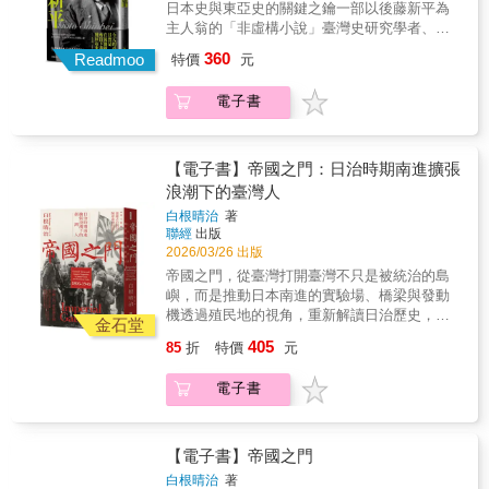
日本史與東亞史的關鍵之鑰一部以後藤新平為
貌。《島史未竟》不僅彙整珍貴史料，帶領讀
主人翁的「非虛構小說」臺灣史研究學者、
者看見臺灣史前文化的多重面貌，也提供重新
《臺灣史是什麼？》作者吳密察教授專文導
360
理解島嶼歷史的另一種視角。翻開本書，如同
Readmoo
特價
元
讀、推薦「今天的臺灣其實是在後藤新平所打
踏上一段穿越百年的知識旅程，在碎片中拼湊
下基礎之上發展起來的。」――李登輝，〈後
出屬於臺灣的深層記憶，讓未竟之史，逐步成
電子書
藤新平與我〉，2007年6月1日後藤新平，是讀
形。
臺灣史，特別是日治時期臺灣史，無法繞過的
名字。他在1898年來到臺灣，在兒玉源太郎總
督任內擔任總督府民政長官，直到1906年離
【電子書】帝國之門：日治時期南進擴張
開。在這八年半任期內，後藤新平在臺灣建立
浪潮下的臺灣人
了現代政府的治理形式，奠定臺灣資本主義化
白根晴治
著
的基礎工程，讓臺灣走上現代化的道路。但本
聯經
出版
書的內容不僅止於介紹一位殖民地官僚的政
2026/03/26 出版
績，而是透過後藤新平的視角來看待這段時期
帝國之門，從臺灣打開臺灣不只是被統治的島
的歷史，並指出當時臺灣的命運是如何與日本
嶼，而是推動日本南進的實驗場、橋梁與發動
史、東亞史，乃至於世界史緊密相連。後藤新
機透過殖民地的視角，重新解讀日治歷史，揭
平來到臺灣時是四十一歲，離開臺灣時是四十
金石堂
示跨越海域的亞洲格局——專文推薦——張隆
九歲，隨後轉任首任滿鐵總裁，且兩度出任內
405
85
折
特價
元
志（國立臺灣歷史博物館館長）陳翠蓮（國立
務大臣，歷任遞信大臣、外務大臣、東京市
臺灣大學歷史學系特聘教授）【本書特色】◆
長，雖然他的仕途不斷高升，但事實上他的後
電子書
以全新視角重新定位日治臺灣的歷史角色。◆
半生其實是「失意」的半生，是在臺灣擔任民
結合日本、中國、臺灣與東南亞多國檔案，建
政長官任內成就的餘暉。對照之下，他在臺灣
構跨地域的帝國史。◆ 揭示殖民地並非被動的
的歲月才是其一生之中最能揮灑長才的「青春
從屬者，而是帝國擴張的關鍵推手。◆ 適合對
【電子書】帝國之門
時代」。在寫作本書的過程中，作者渡邊利夫
臺灣史、日本史、東亞與海域史有興趣的讀者
教授大量參考了各種第一手的原始文獻，然
白根晴治
著