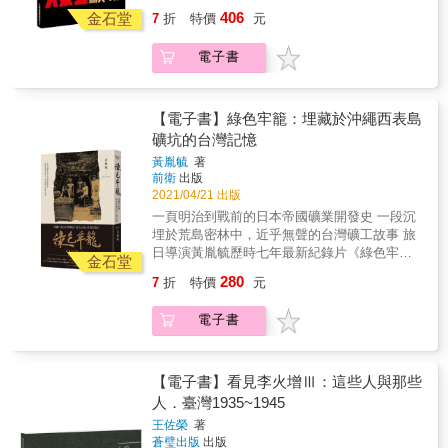
「大東亞共榮圈」！ 《大東亞寫真年報2603年
406
氣象等第一手見聞；從中亦可觀察到昭和20年
金石堂
7
折
特價
元
版》由同盟通信社為紀念「大東亞戰爭」兩週
（1945）4月起，日軍開始更大規模的特別攻
年赫赫戰果而發行。 雖因終戰，由日本整合帶
擊，發動數次菊水作戰，大和號也參加了特攻
電子書
領的「大東亞共榮圈」理想戛然而止，但是亞
隊的戰役。作者於日記中屢屢表示應具特攻隊
洲民族解放的火種並沒有熄滅。雖然戰後英美
的心志、也不斷提及戰爭的殘酷。日記〈第四
殖民者意欲重返亞洲，但是民族獨立的風潮已
號〉始於1945年6月30日，鄭連德進入豐岡陸軍
經如星火燎原般遍地開花，越南、印尼的獨立
【電子書】綠色牢籠：埋藏於沖繩西表島
航空士官學校前後，流露更多個人私密的情
戰爭背後都有日軍的身影，甚至還有臺灣人參
礦坑的台灣記憶
感，包括自身內心狀態，以及對家人的愛。
與其中；有人成為印尼軍人國家公墓中的民族
〈第八號〉收錄親友為其出征所撰寫的贈別
黃胤毓
著
英雄、有人放棄尊榮的待遇返回臺灣投入獨立
前衛
出版
文，以及鄭連德的詩歌與川柳創作，少部分是
運動遭到國民黨捕殺、有人則留在當地隱身市
2021/04/21 出版
在台灣所著，亦有1944年7月11日他離台後的俳
井終老一生。一直到現在，亞洲人的亞洲，亞
句、短歌、川柳、散文詩等作。〈第十號〉則
一頁明治到戰前的日本帝國礦業開發史 一段沉
洲民族區域整合的「大東亞共榮圈」仍是個未
始於1944年7月鄭連德前往日本直至1945年8月
埋於荒島密林中，近乎無聲的台灣礦工故事 旅
竟的理想！
底戰爭結束後，共計約一年的時間，包含部隊
日導演黃胤毓歷時七年最新紀錄片《綠色牢
金石堂
的資料、人員長官與同僚的姓名紀錄、金錢收
籠》 同名圖文書以抒情筆觸封存電影鏡頭外的
280
7
折
特價
元
支紀錄等，並有作者對於自身性格與未來展望
點滴時光 將幕後的一切，化為最真摯的感情紀
的自省，及其與友人的信件往來，可見鄭連德
實與時代紀錄，真情呈獻 &
電子書
在日曾與東京的松沢教會及三浦清一、藤田治
////////////////////////////////////////// 阿嬤的一聲嘆
芽等人有所聯繫。 & 徘徊在皇國與家鄉、信仰
息，是無法言說的生命哀愁 也是一段隱沒在台
與生死之間，青年鄭連德站在歷史的轉折點，
日歷史之間，近乎無聲的礦業記憶 承載了大時
在日記中真誠紀錄了面對未知的愛與恐懼，不
代下無數亡魂的悲慘見證 以及眾多礦坑關聯者
【電子書】看見李火增Ⅲ：這些人與那些
僅留下許多珍貴的史料與見證，更銘刻了一個
「其後的人生」&hellip;&hellip; & 在日本沖繩
人．臺灣1935~1945
年輕的熾熱之心對於生命的求索印記。 & 本書
西表島上的「西表礦坑」，如今雜草叢生，鮮
王佐榮
著
特色 & ★日本陸軍航空士官學校特攻隊訓練班
有人跡。但在戰前，這座島嶼曾經燈火通明、
蒼璧出版
出版