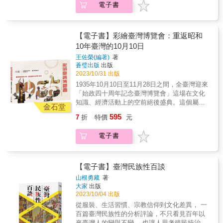
灣社會狀況的讀者而言，食衣住行育樂的描寫
電子書
故事與之前政府不肯面對的歷史。同時載負著
事長鈴木惠可 中央研究院歷史語言研究所助
皆不缺，乃彌足珍貴的第一手旅遊書寫紀錄。
許多人的青春與熱情、淚水與生命。是唯一能
研究員&
將日本史與臺灣日治史的興亡彙整、綜觀前後
因果的有溫度寫真書。
【電子書】彩繪臺灣博覽會：重返昭和
10年臺灣的10月10日
王佐榮(編著)
著
蒼璧出版
出版
2023/10/31 出版
1935年10月10日至11月28日之間，全臺灣迎來
「始政四十周年記念臺灣博覽會」這場在文化
知識、經濟活動上的空前絕後盛典。這個屬於
金石堂
全臺灣人的戰前共同重大記憶，卻隨著終戰而
595
7
折
特價
元
日益消失，在長輩逐漸凋零之後的今日更是形
成空白；即使偶有臺博會相關著作問世，也是
電子書
僅有片段難以窺得全貌，更不用說從遺留的黑
白照片裡也無法得知當時絢麗耀眼的盛況。我
們在詳閱超過三千頁的古籍逐一考證細節後，
試圖還原當年阿公阿嬤、阿爸阿母的色彩視覺
【電子書】臺灣民族性百談
記憶，同時也對他們那一世代的人曾經存在過
山根勇藏
著
的價值，表達無上的敬意。
大家
出版
2023/10/04 出版
從服裝、生活習慣、宗教信仰到文化差異， 一
百篇臺灣民族性的分析評論，不只看見百年以
來臺灣人的變與不變， 也讓人思考殖民統治