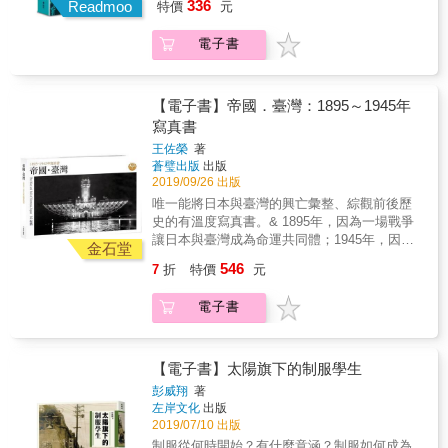
2016年到2020年，五年來高俊宏在山裡從事隘
336
並未籌組報名奧運會400公尺接力項目，使得他
Readmoo
特價
元
對台灣航空決戰的完整記憶 日本因戰勝而佔領
勇線的實地踏查，在超過兩百次上山搜尋的過
未能搭上前往奧運會舞台的夢想航班。 本書細
台灣，也因戰敗而撤出台灣。期間，由於日本
程中，他展開由線到人，由山到部落的尋找過
數陳啟川的田徑生涯、成績及時代環境，並搭
電子書
人的銳意經營建設，台灣不但成為圖南飛石、
程。探勘期間總是帶著筆記本、GPS與捲尺上
配七十餘張珍貴照片，彷彿親眼目睹陳啟川馳
南進基地，本身也變成不沉航空母艦，屏衛著
山，也經常帶著攝影機、電池與GoPro：以
騁田徑場的英姿，一睹在日本時代殖民體制
南方戰略物資回運日本的海上交通線，也是日
GPS定位，以拍照、攝影和手繪的方式記錄。
下，第一位挑戰奧運會的臺灣人，為臺灣體育
本絕對國防圈不可或缺的一環。無論從經略、
【電子書】帝國．臺灣：1895～1945年
為求詳盡，每條隘勇線都經過多次探勘，例如
運動寫下的歷史新頁。
政略或戰略角度來看台灣，它都是兵家必爭之
寫真書
三峽的白石按山（鹿窟尖、白雞山系）就進行
地。太平洋戰爭末期的台灣航空決戰，驗證了
了十多次搜山。回到平地後，他再帶著「客觀
王佐榮
著
寶島戰略價值的不可取代性。 由於對外勢力的
的」資訊及對山林遺址的印象，探訪附近的耆
蒼璧出版
出版
擴張，台灣全島因此而要塞化、軍事化。太平
老，並對照相關的歷史圖資、文獻，進一步的
2019/09/26 出版
洋戰爭期間，雖然台灣並沒有成為美日雙方島
比對。每條隘勇線都花費兩、三年的時間，並
唯一能將日本與臺灣的興亡彙整、綜觀前後歷
嶼爭奪戰的焦點，但是居於遠東戰略要津地位
不斷往返、慢慢思索、反覆驗證。除了踏查
史的有溫度寫真書。& 1895年，因為一場戰爭
之台灣，仍然躲不開兵燹，慘遭連續十個月的
「隘勇線」，他也對大豹社遺族進行多次口述
讓日本與臺灣成為命運共同體；1945年，因為
狂轟濫炸。 台灣的戰略價值，凸顯了它在戰爭
金石堂
訪談，以影像記錄，並著手書寫與思索創作。
另一場戰爭讓臺灣與日本各自分道揚鑣。雙方
中的角色，但也因此帶給無辜百姓血腥的殺戮
546
7
折
特價
元
本書特色 ◎作者曾獲2016年文化部金鼎獎非文
從蕞爾小國努力隨著時代的洪流逆勢上爬，然
和家園破碎的結局。 在南太平洋節節敗退的日
學類最佳圖書及年度最佳圖書雙料獎項，這本
而也因為志得意滿將百年偉業徹底崩壞。本書
本，戰線已經來到「絕對國防圈」內。作為日
2020年的最新力作延續《橫斷記》的書寫計
電子書
蒐集360張珍貴圖片，敘述父執輩因戰敗不願再
本一方的台灣，當美國準備實施接近本土的最
畫，以數年山林踏查經驗為基礎，搭配豐富的
提的往事、學校不敢教的故事與之前政府不肯
後階段作戰時，在登陸與否規劃中，一度被美
歷史圖檔與影像作為對照。 ◎本書有著罕見、
面對的歷史。同時載負著許多人的青春與熱
軍作為必須要考慮的目標。這也就是「堤路行
兼具職業創作和寫作及業餘登山者的雙重經
情、淚水與生命。
【電子書】太陽旗下的制服學生
動」發想的背景。即使美軍明知要付出慘重的
驗，作者因長期登山踏查、行走於荒煙棄路而
傷亡，還是擬定了登陸攻奪台澎的作戰計畫，
彭威翔
著
發現的相關遺跡、事證與個人感受和經驗，逐
左岸文化
出版
因為台灣的戰略地位太重要了！一旦佔領了台
漸形成另一種身體踏查，並逐步到達被遺忘的
2019/07/10 出版
灣，盟軍不但絞殺了日本戰略物資自南洋的回
政治地理。 ◎作者花費五年、超過兩百次上山
運，還可利用現成密如蛛網的飛機場，作為轟
制服從何時開始？有什麼意涵？制服如何成為