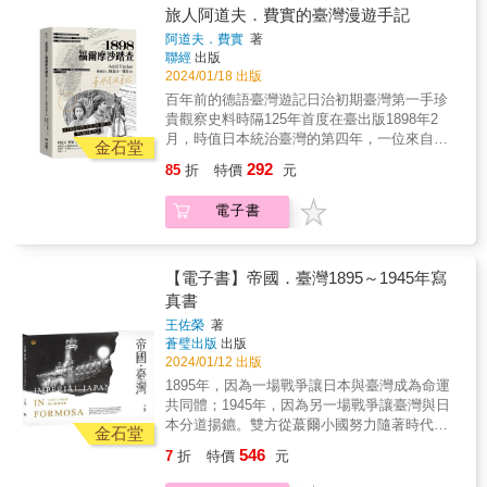
歷史。&mdash;&mdash;鍾淑敏 力航在書中對
出生於奧地利，喜愛藝術及旅遊，為德國科隆
旅人阿道夫．費實的臺灣漫遊手記
會以奉納、寄贈等名義，將精美的書畫、工藝
研究員兼所長 薛化元｜國立政治大學臺史所
於史料的爬梳，以及說明醫師與時代的關係，
東亞藝術博物館的創辦人。1898年2月至5月，
品、裝飾品獻納進入神社，表達對神明／國家
教授 謝金魚｜歷史作家 （依姓氏筆畫排
阿道夫．費實
著
讓我們可以一窺當時的醫療環境、政治情況，
費實親身探訪日治初期的臺灣，彼時國際間對
的崇敬與向心力，因此逐漸形成品質及數量可
序） &
聯經
出版
還有醫師和社會的互動等
這個日本的新殖民地所知不多，費實想觀察的
觀的臺灣神社收藏。二戰後，這些臺灣神社收
2024/01/18 出版
&hellip;&hellip;&mdash;&mdash;蘇上豪 齊聲
重點是臺灣在進入日本統治時代後，島內不同
藏的文物、藝術品，部分被移交到省立博物館
百年前的德語臺灣遊記日治初期臺灣第一手珍
推薦 李文成｜知名作者．一歷百憂解 何義麟｜
族群以及與外來者之間的關係為何，並且注意
（今之國立臺灣博物館）鎖藏於庫房中，多年
貴觀察史料時隔125年首度在臺出版1898年2
國立臺北教育大學臺文所教授 李尚仁｜中研
日本人以何種方式建設臺灣以獲取經濟利益。
來罕見天日、不為人知；部分收藏以及神社相
月，時值日本統治臺灣的第四年，一位來自德
院歷史語言所研究員 李 崗｜影想文化藝術
費實的臺灣紀行雖充滿帝國主義及個人主觀批
金石堂
關部件則流落在外，有的被搬遷塗改，有的被
國、熱愛旅行的藝術收藏家阿道夫．費實，為
基金會執行長 林宜敬｜艾爾科技 CEO 張
判，卻也十分詳細地記載了當時漢人及原住民
292
85
折
特價
元
銷毀，有的深埋地底，有的至今仍不知所終。
了親自見識「日本的戰利品」，造訪了臺灣
秀蓉｜前臺大歷史系所教授兼主任．現臺大醫
的文化及其處境，對於有興趣了解百餘年前臺
本書精選十件最具代表性，且能反映臺灣神社
島，留下了詳盡的踏查紀錄……★ 塵封一百多
院顧問 張典婉｜文字工作者 郭文華｜國立
灣社會狀況的讀者而言，食衣住行育樂的描寫
電子書
歷史時序性的「神社之物」作為各章的主題，
年的珍貴臺灣民族研究史料，首度直接由德文
陽明交通大學科技與社會研究所．公共衛生研
皆不缺，乃彌足珍貴的第一手旅遊書寫紀錄。
包含繪畫、工藝器物、紀念碑，以及紀錄神社
中譯出版★ 收錄百幅以上照片與素描圖像★ 忠
究所教授 楊斯棓｜《要有一個人》作者．暢
文物交接的「清單」，甚至神宮內最神秘不得
實重現日本名畫家和田英作美術設計本書介紹
銷作家．醫師 雷祥麟｜中研院近代史研究所
見於世的供奉祭神──北白川宮能久親王的「御
阿道夫．費實的生平簡歷及其民族誌研究，他
【電子書】帝國．臺灣1895～1945年寫
研究員兼所長 薛化元｜國立政治大學臺史所
靈代（神體）」等。特別揭示1945年二戰結
出生於奧地利，喜愛藝術及旅遊，為德國科隆
真書
教授 謝金魚｜歷史作家 （依姓氏筆畫排
束，臺灣神社舉行「升神之儀」後，殖民者引
東亞藝術博物館的創辦人。1898年2月至5月，
序） &
王佐榮
著
進的神靈正式離開臺灣，涉及以往未曾受到關
費實親身探訪日治初期的臺灣，彼時國際間對
蒼璧出版
出版
注的，有關神社信仰如何在臺灣經由舉行儀
這個日本的新殖民地所知不多，費實想觀察的
2024/01/12 出版
式、完成終結的具體過程。並且進一步探討後
重點是臺灣在進入日本統治時代後，島內不同
1895年，因為一場戰爭讓日本與臺灣成為命運
續留存在臺灣，原本屬於神社的器物，在轉變
族群以及與外來者之間的關係為何，並且注意
共同體；1945年，因為另一場戰爭讓臺灣與日
成為戰敗國遺物的身分後，如何面臨超乎想像
日本人以何種方式建設臺灣以獲取經濟利益。
本分道揚鑣。雙方從蕞爾小國努力隨著時代的
的移轉、改作與再詮釋的意外命運。好評推薦
費實的臺灣紀行雖充滿帝國主義及個人主觀批
金石堂
洪流逆勢上爬，然而也因為志得意滿將百年偉
王子碩 聚珍臺灣總監李子寧 國立臺灣博物
判，卻也十分詳細地記載了當時漢人及原住民
546
7
折
特價
元
業徹底崩壞。本書蒐集百餘張珍貴圖片，敘述
館副研究員林育生 圓山大飯店董事長凌宗
的文化及其處境，對於有興趣了解百餘年前臺
父執輩因戰敗不願再提的往事、學校不敢教的
魁 建築文資工作者陳立栢 陳澄波基金會董