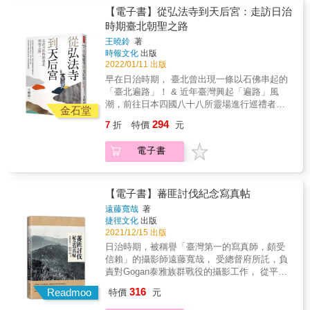
的另一端，日本甫進入明治維新，國家快速現
的信仰參拜「四國八十八所靈場」的活動。全
故與政治角力；其中排灣族人在救助了琉球漂
【電子書】從弘法寺到天后宮：走訪日治
代化、日益強盛的同時，因為廢藩置縣，被剝
程約1077公里，也有1200至1400公里的說法，
民之後，卻因語言障礙產生誤會，導致衝突，
時期臺北朝聖之路
奪特權的舊士族們，不滿也逐日加深。而琉球
遍路者全程步行需要40多天時間。 & 臺北新四
更是整起事件的關鍵。 & 這本漫畫，儘量採取
漂民的遇難，正好給了國政壓力舒緩的出口。
王曉鈴
著
國八十八所靈場，兩者在日治時期皆是臺北新
「臺灣人」（原住民、漢人）觀點，在史實中
時報文化
出版
明治七年，藉口保護本國人民、懲罰番民，西
四國八十八所靈場之一，弘法寺（今臺北天后
穿插有趣的虛構情節，希望能讓嚴肅的歷史變
2022/01/11 出版
鄉從道率兵出征臺灣。 & 這一役，原住民部落
宮）為第1番，鐵真院（今北投普濟寺）為第88
得容易親近。期待以漫畫輕鬆閱讀的形式，讓
遭遇現代軍隊毀滅性的血洗。原本同時對日
早在日治時期， 臺北曾出現一條以石佛串起的
番，恰巧就是起站與終點。 & 不論在西門町商
讀者得以理解牡丹社事件背後複雜的歷史背
本、清國朝貢的獨立琉球王國，自此成為日本
「臺北遍路」！ & 近年臺灣興起「遍路」風
樓裡的臺北天后宮，或是日式建築鮮明的北投
景，並一窺當時恆春半島各部族的生活樣貌。
帝國之下的一個縣；而看似獲得勝利的日本，
潮，前往日本四國八十八所靈場進行巡禮者漸
普濟寺，亦或是北投山間的石佛小祠，穿梭在
金石堂
&
卻也付出巨額的軍資，並且因為瘧疾失去了許
多。 早在日治時期，臺北曾出現一條以石佛串
大廟小祠間，你可以尋找日本佛教在臺北的足
294
7
折
特價
元
多精銳的士兵。也是於此役後，原本視臺灣東
起的臺北新四國八十八所靈場。 倘若以「點」
跡，以及的八十八尊石佛留下的遺跡，及發現
南為「無主番界」的清廷，才決定設縣，積極
來看單一佛寺，臺北新四國八十八所靈場就是
臺北新四國八十八所靈場石佛群的現況。 & 現
電子書
管理。 & ◆ & 牡丹社事件結合了「琉球漂民事
串連起弘法寺與鐵真院的「線」。 佛菩薩以身
今臺北已不見遍路者，靈場意義是否仍在？留
件」，以及「日本侵臺」兩起事件的一連串事
相守，守護台灣&hellip;&hellip; & 四國遍路，
下來的石佛遭逢什麼樣的際遇？ 這些日本佛教
故與政治角力；其中排灣族人在救助了琉球漂
是日本四國傳統的朝聖活動，基於對弘法大師
元素如何與臺灣信仰相容並「共處一室」？臺
民之後，卻因語言障礙產生誤會，導致衝突，
的信仰參拜「四國八十八所靈場」的活動。全
【電子書】蕃匪討伐紀念寫真帖
灣人又是如何看待前政權的諸神？衝突與融
更是整起事件的關鍵。 & 這本漫畫，儘量採取
程約1077公里，也有1200至1400公里的說法，
合？ & 拜拜的人不在乎眼前所求的神祇原是日
遠藤寬哉
著
「臺灣人」（原住民、漢人）觀點，在史實中
遍路者全程步行需要40多天時間。 & 臺北新四
捷徑文化
出版
本籍，他們拿香拜拜、用擲筊溝通、打造金牌
穿插有趣的虛構情節，希望能讓嚴肅的歷史變
國八十八所靈場，兩者在日治時期皆是臺北新
2021/12/15 出版
酬謝，也用臺語對著日本諸神訴說內心的憂愁
得容易親近。期待以漫畫輕鬆閱讀的形式，讓
四國八十八所靈場之一，弘法寺（今臺北天后
與感恩。 & 書寫日治時期日本佛教諸神以身相
日治時期，被稱譽「臺灣第一的寫真師，頗受
讀者得以理解牡丹社事件背後複雜的歷史背
宮）為第1番，鐵真院（今北投普濟寺）為第88
守，具像留在臺灣守護台灣人；重視歷史情感
信賴」的攝影師遠藤寬哉， 受總督府所託，負
景，並一窺當時恆春半島各部族的生活樣貌。
番，恰巧就是起站與終點。 & 不論在西門町商
的臺灣人，成了日本諸神的守護者，表現臺灣
責對Gogan泰雅族群戰役的攝影工作， 從平地
&
樓裡的臺北天后宮，或是日式建築鮮明的北投
民間對信仰的包容與變通。 & 看見臺北的「弘
深入高山叢林與斷崖峭壁。 遠藤寬哉以鏡頭有
316
普濟寺，亦或是北投山間的石佛小祠，穿梭在
Readmoo
特價
元
法大師」、湯守觀音與石佛，跨越百年時間，
條理地記錄下戰爭實景， 從日本人視角為「理
大廟小祠間，你可以尋找日本佛教在臺北的足
之於臺北的珍貴價值！ & 第一本詳細尋訪臺北
蕃」政策留下影像記錄。 從百餘幅的照片當