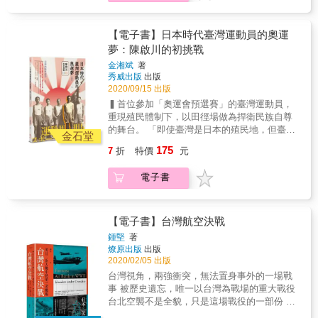
資紀大將、乃木希典大將、大文豪森 鷗外⋯⋯
日本統治者藉由「隘勇線」與現代化的戰爭技
由於造訪臺灣的大人物很多，所以關於1895年
術，切割、殲滅山林裡的大豹社，隨後引進
的許多文字記錄，都是以大人物為中心寫成。
【電子書】日本時代臺灣運動員的奧運
「三井合名會社」進行標準的資本主義式經
而《淡水新政記》算是1895年諸多文字記錄中
夢：陳啟川的初挑戰
營。事件過後，大豹社遺族遭受與「霧社事
的例外，《淡水新政記》可說是1895年最具草
件」後賽德克族一樣的命運。 在清領時期，
金湘斌
著
根性的日文史料！ 《淡水新政記》雖然只是描
「隘勇線」一般稱為土牛、土溝、紅線、牛欄
秀威出版
出版
述兩週間發生的事情，但讀者還是可以感受
&hellip;&hellip;，是一種相對靜態、模糊的「漢
2020/09/15 出版
到，日本與清國因為有著完全不同的施政觀
番」交界線。到了日治時期，1900至1907年
▍首位參加「奧運會預選賽」的臺灣運動員，
念，所以即使是短短的兩個星期，新來的日本
間，日本統治者透過隘勇線逐步推進，摧毀了
重現殖民體制下，以田徑場做為捍衛民族自尊
政府就已經完成了在過去兩百年間，作為一個
原居於新北市三峽區大豹溪流域的泰雅族大豹
的舞台。 「即使臺灣是日本的殖民地，但臺灣
政府所應該做，但清國政府卻想都沒想過要做
金石堂
社。在1906年伊能嘉矩的《理蕃誌稿》〈桃園
人不能被殖民，因此我總是認真在操場努力奔
的事⋯⋯
175
7
折
特價
元
廳大豹社方面隘勇線前進〉一文中，以「滅
跑。」──陳啟川 距今百年前，日本統治臺灣的
亡」二字記載了其結局。與大豹社事件相關的
那個年代，曾有一名來自高雄的臺灣人──陳啟
電子書
隘勇線，主要分布於今天新北市三峽區的大豹
川，馳騁於日本田徑場上。 1919年，陳啟川在
溪流域，一直到新店、烏來，乃至桃園復興區
「全國中等學校選手權大會」席捲100公尺、
及宜蘭大同鄉的山上，包括三角湧隘勇線
200公尺、800公尺、鐵餅、鉛球、標槍、跳
（1900）、獅子頭山隘勇線（1903）、雞罩山
遠、三級跳遠等項目獎牌，使得他聲名遠播、
【電子書】台灣航空決戰
（崙尾寮）隘勇線、加九嶺隘勇線（1904）、
揚名日本，更博得「運動界明星」（スポーツ
鍾堅
著
白石按山隘勇線、屈尺叭哩沙隘勇線
界の花形）之封號。1920年，陳啟川更以參加
燎原出版
出版
（1905）、大豹方面隘勇線（1906）、插天山
「比利時安特衛普奧運會」為目標，並挺進至
2020/02/05 出版
隘勇線（1907）等，總長超過一百公里，由隘
「第七屆奧運會第二次預選賽」，試圖以標槍
台灣視角，兩強衝突，無法置身事外的一場戰
路、隘寮、壕溝、木柵、掩堡、地雷、電氣網
與400公尺接力挑戰進軍奧運，其中400公尺接
事 被歷史遺忘，唯一以台灣為戰場的重大戰役
（高壓電網）、醫療所、酒保（福利社）、通
力以刷新日本紀錄的成績摘下金牌。可惜最終
台北空襲不是全貌，只是這場戰役的一部份 美
訊設施組成，猶如臺灣山裡的萬里長城。 從
因日本的選手體制未健全與財政困乏等因素，
軍對台實施轟炸行動長達10個月 本書喚起民眾