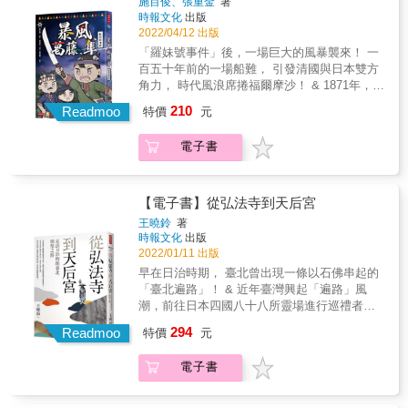
施百俊、張重金
著
船，因遭遇颱風而漂流至排灣族領地──恆春半
時報文化
出版
島東岸的八瑤灣。基於1867年羅妹號事件（即
2022/04/12 出版
《斯卡羅》劇集的事件），大頭目卓杞篤與美
「羅妹號事件」後，一場巨大的風暴襲來！ 一
國領事李仙得簽訂南岬之盟，遭難的琉球漂民
百五十年前的一場船難， 引發清國與日本雙方
被高士佛社所收留。族人們提供清水與食物，
角力， 時代風浪席捲福爾摩沙！ & 1871年，一
並讓漂民們在部落過夜。然而因語言不通導致
場於太平洋形成的秋颱， 將來自琉球的納貢船
210
誤會，漂民於當夜倉皇逃離；族人們發現後，
Readmoo
特價
元
吹到了恆春半島東海岸； 這場船難，引發排灣
擔心這些琉球人是間諜，會帶外人來搶劫部
族人與琉球人的流血衝突， 也颳起了一場牽動
落，於是追捕獵殺。最後66位琉球漂民，有54
電子書
原住民、琉球人、日本、清國的巨大風暴
位喪命於高士佛社人，並被隨後到來的牡丹社
&hellip;&hellip; & 熱血的牡丹社少年庫留，與
族人獵取人頭&hellip;&hellip; & 1874年在海峽
情竇初開的少女雅坦， 以及那時代的每一個
的另一端，日本甫進入明治維新，國家快速現
人，終將被捲入風暴之中，無處可逃。 & ｜關
【電子書】從弘法寺到天后宮
代化、日益強盛的同時，因為廢藩置縣，被剝
於本書｜ & 1871年，來自琉球宮古島的納貢
王曉鈴
著
奪特權的舊士族們，不滿也逐日加深。而琉球
船，因遭遇颱風而漂流至排灣族領地──恆春半
時報文化
出版
漂民的遇難，正好給了國政壓力舒緩的出口。
島東岸的八瑤灣。基於1867年羅妹號事件（即
2022/01/11 出版
明治七年，藉口保護本國人民、懲罰番民，西
《斯卡羅》劇集的事件），大頭目卓杞篤與美
早在日治時期， 臺北曾出現一條以石佛串起的
鄉從道率兵出征臺灣。 & 這一役，原住民部落
國領事李仙得簽訂南岬之盟，遭難的琉球漂民
「臺北遍路」！ & 近年臺灣興起「遍路」風
遭遇現代軍隊毀滅性的血洗。原本同時對日
被高士佛社所收留。族人們提供清水與食物，
潮，前往日本四國八十八所靈場進行巡禮者漸
本、清國朝貢的獨立琉球王國，自此成為日本
並讓漂民們在部落過夜。然而因語言不通導致
多。 早在日治時期，臺北曾出現一條以石佛串
帝國之下的一個縣；而看似獲得勝利的日本，
294
誤會，漂民於當夜倉皇逃離；族人們發現後，
Readmoo
特價
元
起的臺北新四國八十八所靈場。 倘若以「點」
卻也付出巨額的軍資，並且因為瘧疾失去了許
擔心這些琉球人是間諜，會帶外人來搶劫部
來看單一佛寺，臺北新四國八十八所靈場就是
多精銳的士兵。也是於此役後，原本視臺灣東
落，於是追捕獵殺。最後66位琉球漂民，有54
電子書
串連起弘法寺與鐵真院的「線」。 佛菩薩以身
南為「無主番界」的清廷，才決定設縣，積極
位喪命於高士佛社人，並被隨後到來的牡丹社
相守，守護台灣&hellip;&hellip; & 四國遍路，
管理。 & ◆ & 牡丹社事件結合了「琉球漂民事
族人獵取人頭&hellip;&hellip; & 1874年在海峽
是日本四國傳統的朝聖活動，基於對弘法大師
件」，以及「日本侵臺」兩起事件的一連串事