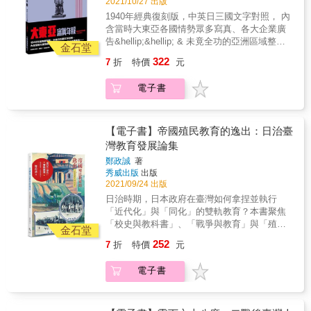
此的抵殖民過程和經驗，所形構出的漢民族共
2021/10/27 出版
度積極去接受「同化」中的近代化，應該不是
同體「想像」，成為戰後臺灣人認同意識的特
1940年經典復刻版，中英日三國文字對照， 內
妥協而是一種「以接受作為抵抗」的抵殖民。
質與基礎。 &
含當時大東亞各國情勢眾多寫真、各大企業廣
因為如此對應「同化」的方式，必然會壓縮到
告&hellip;&hellip; & 未竟全功的亞洲區域整合
殖民差別統治的正當性，或動搖到「國體
金石堂
「大東亞共榮圈」！ & 《大東亞寫真年報2600
論」。 跳脫出「漢賊不兩立」的傳統抵抗觀，
322
7
折
特價
元
年版》由同盟通信社為紀念「大東亞戰爭」兩
我們發現臺灣人在日治時期不斷圍繞著近代文
週年赫赫戰果而發行。雖因終戰，由日本整合
明這個議題，與統治者之間產生賦與、接受、
電子書
帶領的「大東亞共榮圈」理想戛然而止，但是
希求、拒絕、自立、抑止的複雜互動。在這個
亞洲民族解放的火種並沒有熄滅。雖然戰後英
互動過程中，統治者被迫不斷的調整其「同
美殖民者意欲重返亞洲，但是民族獨立的風潮
化」政策並大量普及教育機構。而在「以接受
已經如星火燎原般遍地開花，越南、印尼的獨
【電子書】帝國殖民教育的逸出：日治臺
作為抵抗」的歷程中，臺灣人以機巧的抵抗方
立戰爭背後都有日軍的身影，甚至還有臺灣人
灣教育發展論集
式達成了近代化。 不過臺灣人利用「同化」教
參與其中；有人成為印尼軍人國家公墓中的民
育強烈追求近代文明的態度，相對的淡化了其
鄭政誠
著
族英雄、有人放棄尊榮的待遇返回臺灣投入獨
保存或強調傳統文化的意願和形象。而透過如
秀威出版
出版
立運動遭到國民黨捕殺、有人則留在當地隱身
此的抵殖民過程和經驗，所形構出的漢民族共
2021/09/24 出版
市井終老一生。一直到現在，亞洲人的亞洲，
同體「想像」，成為戰後臺灣人認同意識的特
日治時期，日本政府在臺灣如何拿捏並執行
亞洲民族區域整合的「大東亞共榮圈」仍是個
質與基礎。 &
「近代化」與「同化」的雙軌教育？本書聚焦
未竟的理想！ &
「校史與教科書」、「戰爭與教育」與「殖民
金石堂
教育的觀察」三大主題，觸及議題包括：明治
252
7
折
特價
元
30年（1897）曾是臺北國語傳習所桃園分教場
的桃園公學校（今桃園國民小學），如何成為
電子書
桃園地區的新式教育傳播中心？臺灣漢人子弟
的公學校國語讀本，如何具現「日本化」、
「皇民化」、「文明化」與「農業化」的精神