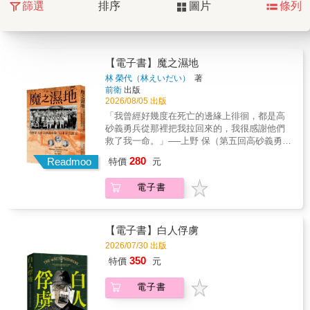
篩選
排序
圖片
條列
【電子書】魔之濕地
林 榮代（林えいだい）
著
前衛
出版
2026/08/05 出版
「我曾經好幾度在死亡的邊緣上徘徊，都是高
砂義勇兵從那裡把我拉回來的，我很感謝他們
救了我一命。」──上野 保（第五回高砂義勇隊
小隊長）1943年日本帝國在太平洋戰爭中節節
280
Readmoo
特價
元
敗退，數支由臺灣原住民青年菁英組成的部
隊，穿上軍服，遠離故鄉，被推向南洋叢林最
電子書
前線。然而，從部落青年成為帝國士兵的「高
砂義勇隊」，他們是如何被教育、被期待、被
使用、被犧牲？ 關心戰爭歷史、致力於挖掘日
本歷史暗面的紀實作家林榮代（林えいだ
【電子書】白人俘虜
い），於1994年尋得第五回高砂義勇隊等資
2026/07/30 出版
料，並循線訪問曾參與新幾內亞遠征戰事的日
350
特價
元
本軍官，完成《台湾第五回高砂義勇隊：名
簿・軍事貯金・日本人証言》一書，堪稱二戰
電子書
後少數關於高砂義勇隊的完整紀錄。對於了解
犧牲最為慘烈的第五梯次高砂義勇隊及原住民