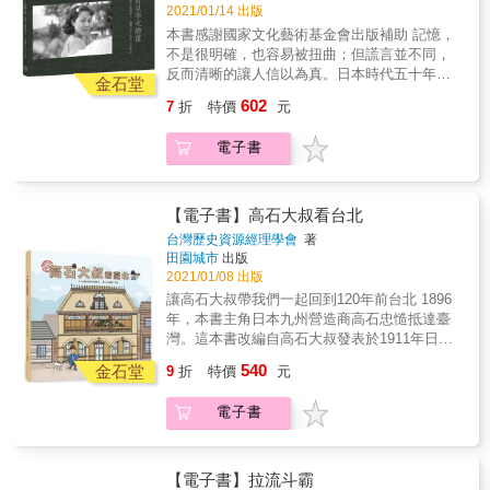
出身的台籍日本兵鄭連德(賀川英彥)【戰時日記
人聲喧擾──因為這裡是大東亞帝國主義下惡名
2021/01/14 出版
手稿】原件刊出 ★「手稿影像」與「日文判
昭彰的礦坑之島，曾有來自九州、沖繩與殖民
本書感謝國家文化藝術基金會出版補助 記憶，
讀」逐頁對照呈現(本書不含中譯)，一部讓人重
地台灣、朝鮮等地的數千位礦工，在這座熱帶
不是很明確，也容易被扭曲；但謊言並不同，
返戰時前線的珍貴紀實 ★學者賴永祥、許雪
島嶼上度過高壓管理的艱困生活。有些人被注
反而清晰的讓人信以為真。日本時代五十年間
姬、鄭仰恩、鄭麗玲&mdash;&mdash;專業推
射嗎啡強迫勞動、客死異地；有些人則拜戰爭
金石堂
所遺留下來的史料、論文數量龐大，同時近年
薦
之賜，從叢林礦坑逃出生天。 & 出生於台灣的
602
7
折
特價
元
來口述歷史記錄眾多，但大都偏向「文字的描
橋間良子，十歲時便被擔任礦工招募人的養父
述」，在某些關鍵問題上，總讓人抱有遺珠之
楊添福帶來這座島。身為「媳婦仔」的她，沒
電子書
憾。而在黨國教育下的刻意謊言，又將1945年
有唸過書，也甚少與外人接觸，她就此成為侍
前的臺灣與原本無統治關連的「中國情境」相
奉楊家永遠的媳婦，守著當年一家人居住的房
互重疊，「記憶錯亂」的結果，呈現出另一種
子和養父母的墳墓。面對家庭的破敗，面對終
讓活在臺灣戰前世代人們感到錯愕的史觀與脈
【電子書】高石大叔看台北
其一生無法離開的「綠色牢籠」，她的回憶被
絡。也因此，李火增先生（1912〜1975）所留
囚禁的同時，還有一段底層台灣礦工的歷史被
台灣歷史資源經理學會
著
下來的底片更顯得彌足珍貴，他讓我們的父祖
田園城市
出版
封印於此&hellip;&hellip; & 旅日導演黃胤毓
輩真實存活在一張張的膠卷裡。 2012年，李火
2021/01/08 出版
「狂山之海」第二部曲《綠色牢籠》，持續追
增的長公子李靖德先生仙逝，長孫李政達先生
索沖繩八重山的台灣移民，以橋間良子為主角
讓高石大叔帶我們一起回到120年前台北 1896
於整理先人遺物時赫然發現多達12,000餘枚李
進行長期訪談，費時七年，透過其個人與家族
年，本書主角日本九州營造商高石忠慥抵達臺
火增生前以「徠卡」相機所拍攝的底片。經央
史的線索，勾勒西表島台日礦業的連結與台灣
灣。這本書改編自高石大叔發表於1911年日文
請簡永彬老師主持的「夏門攝影企劃研究室」
礦工的悲史。在影像之外，黃胤毓以抒情筆
期刊《臺灣》的回憶錄，綜合整理高石組研究
540
逐一仔細掃描、造冊之後，在國藝會的資助下
金石堂
9
折
特價
元
觸，詳細紀錄拍片構想、執行過程、田調訪
成果，參照日本時代老照片，以繪本故事方式
於2013年底完成數位典藏計畫並發表部分作
談、史料蒐集、礦坑探勘、歷史重演、關鍵人
呈現給讀者。邀請大家一起觀看當時日本人如
品。終生只會河洛語與日語的李火增，在戰後
電子書
事物與紀錄觀點等。藉由圖文紀實，引領讀者
何改造城市，大大影響人們的生活方式。 同
成為「失語的一代」，其作品中有八成左右數
從幕後重回現場、重歷時光，走入低迴幽暗的
時，藉此紀念市定古蹟撫臺街洋樓(高石組本社)
量是拍攝於1937〜1945年之間，因此讓日本時
「西表礦坑」內，尋找那些失落的台灣人身
落成110年生日快樂。
代臺灣史研究所缺乏的非官方「平民生活」影
影。 & 本書特色 & 1. 《綠色牢籠》紀錄片同名
【電子書】拉流斗霸
像拼圖，就此補上。 繼2017年《看見李火增．