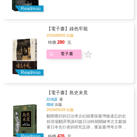
參戰的脈絡，有相當重要的史料與研究價值。
本書翻譯《台湾第五回高砂義勇隊》的「日本
Readmoo
人証言」部分，藉由三位日籍軍官之口，了解
高砂義勇隊不為人知的種種事蹟，包括他們是
如何面對在新幾內亞極端飢餓、疾病交纏的作
【電子書】綠色牢籠
戰惡況？殖民母國的軍官如何看待他們？日籍
軍官不同職位、不同角度的觀點，與高砂義勇
2026/06/05 出版
隊隊員的生存見證是否有所出入？「志願」徵
280
特價
元
募的背後，殖民統治、教育滲透與警察治理共
構的動員機制，又是如何運作？透過這份訪談
電子書
紀錄，重返那片極惡的「魔之溼地」，追尋那
段被湮沒其中的台灣原住民戰爭記憶。【名家
盛讚】朱家煌｜關懷臺籍老兵文化協會理事長
Readmoo
余一治｜紀錄片導演阿 潑｜文字工作者黃智
慧｜中央研究院民族所原民室顧問蔡政良｜國
立臺灣史前文化博物館館長蔡岳熹｜翻譯作家
藍適齊｜國立政治大學歷史學系副教授（按姓
【電子書】島史未竟
氏筆畫排序)
邱鴻霖
著
聯經
出版
2026/05/28 出版
翻開塵封的日治考古紀錄重探臺灣被遺忘的史
前現場翻譯導讀43篇日治時期關鍵考古文獻循
著日本先行者的研究足跡，重返臺灣考古學誕
生之初的歷史現場你以為臺灣考古是戰後才開
476
Readmoo
特價
元