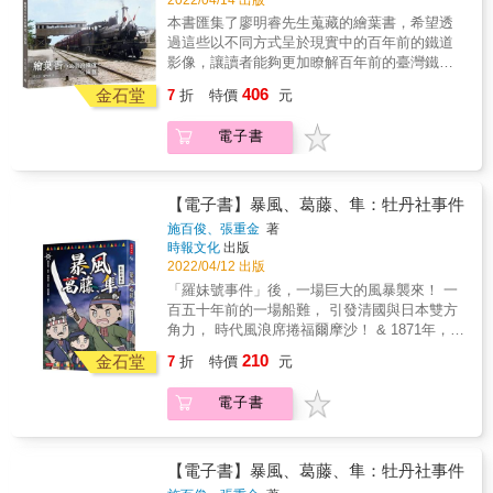
不承認作者的文筆著實令人發噱。 & 看見作者
代了必須藉由「鐵軌」行走的運具，導致這些
批評臺灣人使用道路完全不顧他人、邀請函上
本書匯集了廖明睿先生蒐藏的繪葉書，希望透
鐵道路線後來逐漸消失，因此簡單的說法就是
的時間僅供參考，你或許會嘆息「臺灣人還是
過這些以不同方式呈於現實中的百年前的鐵道
「時代進步了」！ 這本書中選擇這些多采多姿
這樣！」或許一百年終究不夠久，原來我們離
影像，讓讀者能夠更加瞭解百年前的臺灣鐵
的鐵道風光，大部分都已不復存在，僅少數以
1930年並不太遠。 & 看見嚴禁和下九流結婚、
道。 百年前的日本人，把源自西方的郵政明信
406
不同的姿態留存至今，當然繪葉書中的鐵道車
金石堂
7
折
特價
元
租借妻子或「長外衣」是時尚衣著的描述，你
片稱為「葉書」（はがき），而包含圖像的明
輛，有許多更是筆者首次看見的珍貴影像；這
或許會驚訝「原來臺灣人曾經這樣！」出書至
信片則稱為「繪葉書」（エハガキ），其實就
樣的影像故事並不僅止於他的表象而已，更值
電子書
今不過百年，臺灣人的面貌究竟已經翻了幾
是我們所謂的風景明信片，當然這樣的明信片
得探討是背後耐人尋味的歷史典故。 這本書的
回？ & 除了玩味本書描繪的臺灣人百態，我們
圖像不限於風景，舉凡人文風物、名勝古蹟、
文字大部分完成於筆者於新冠病毒確診期間隔
也可以更進一步探究：作者觀看臺灣人時，採
農業特產、政治、社會、宗教與紀念日等都有
離所的隔離歲月中，確診當時還掀起軒然大波
取了何種視角？如此追問，也就是深入了解何
可能是繪葉書上的主題，除了照片寫真外，也
【電子書】暴風、葛藤、隼：牡丹社事件
登上報紙新聞網路的頭版，不過就和書中許多
謂「殖民統治」的機會。因為強調殖民者和被
有美術繪畫，與照片上色的方式呈現，林林總
施百俊、張重金
著
故事一樣，時間久遠了以後，往往被人遺忘或
殖民者的差異，正是殖民政府為自身統治建立
總讓人目不暇給。 這樣的鐵道繪葉書照片，除
時報文化
出版
者成為人們茶餘飯後聊天的陳年往事。謝謝確
正當性的嘗試，而「民族性」的書寫，也就可
了繪葉書上標記的主題之外，讀者仔細端詳也
2022/04/12 出版
診期間家人、翁育生與何宜珊夫婦的支持和協
以在這樣的理解脈絡下開展更深入的意義。 &
能從照片中看到許多在當時的鐵道故事，從相
「羅妹號事件」後，一場巨大的風暴襲來！ 一
助，也要謝謝許多專家學者不吝提供珍貴的意
「我們不妨在閱讀時帶上檢視和驗證的眼光，
關文獻中找尋有關的資料，再搭配上繪葉書呈
百五十年前的一場船難， 引發清國與日本雙方
見與諮詢：古庭維、許乃懿、張聖坤、黃彥
反思這些內容是由何種背景的寫手，在怎樣的
現的影像照片，百年前臺灣鐵道的歷史逐漸拼
角力， 時代風浪席捲福爾摩沙！ & 1871年，一
碩、張偉郎（放羊的狼）、Nicole Lai、翁惠平
時代脈絡或是意圖下生成。透過這樣的沉浸、
湊出來，甚至許多鐵道歷史謎題也可以從這些
場於太平洋形成的秋颱， 將來自琉球的納貢船
&hellip;&hellip;除了圖片影像之外更充實了這本
比較和剖析過程，我們可以把這些文字訊息還
210
繪葉書之中得到答案！ &
金石堂
7
折
特價
元
吹到了恆春半島東海岸； 這場船難，引發排灣
書的珍貴性。 &
原成可資利用的線索，進而更瞭解、認識我們
族人與琉球人的流血衝突， 也颳起了一場牽動
所屬，或是所來自的時代。」──周俊宇，本書
電子書
原住民、琉球人、日本、清國的巨大風暴
導讀。 & 本書過去曾有節譯本，篇數和內文皆
&hellip;&hellip; & 熱血的牡丹社少年庫留，與
有刪減，如今為完整翻譯本首次問世，並且於
情竇初開的少女雅坦， 以及那時代的每一個
必要處加上註解，搭配歷史圖片，協助今日讀
人，終將被捲入風暴之中，無處可逃。 & ｜關
【電子書】暴風、葛藤、隼：牡丹社事件
者跨越百年的時空隔閡。
於本書｜ & 1871年，來自琉球宮古島的納貢