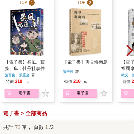
TOP
TOP
1
2
【電子書】暴風、葛
【電子書】再見海南島
【電子
藤、隼：牡丹社事件
福爾
張子涇
著
施百俊、張重金
著
歐文．
210
210
2
特價
元
特價
元
特價
電子書
電子書
電子書 > 全部商品
共計
72
筆， 頁數
1
/2