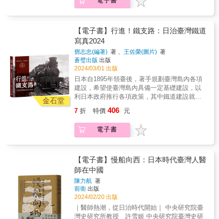
電子書
齊，累積二十年的研究歷程，在本書中呈現二
們看見日治時期大眾生活的樣貌，重新用新視
十八轉唱片」，英文名稱為Standard
戰期間臺籍日本兵與海外臺灣人的遭遇和磨
角理解與認識，大時代下那些隱藏在歷史縫隙
Playing（簡稱SP）。這種方式不但能保存聲
難，重溯被忽視的臺灣庶民戰爭記憶。跳脫
裡的建築與故事。曾經，臺灣留下了一批日產
音，而且能大量生產、製作，所保存的聲音也
「民族」、「國殤」等歷史大敘事視角，還原
房屋，見證戰爭後的時代變遷；曾經，政黨使
【電子書】行進！鐵支路：日治臺灣鐵道
得以「複製」，音樂或是歌曲便藉由這種方式
臺灣人真實的戰爭經驗。讓大眾得以更深入、
用的房屋充斥在你我身邊，但因過去的威權統
寫真2024
傳遞，從此改變了人類社會的閱聽習慣，並增
細膩地了解那個世代在戰時所面對的艱難，還
治，使得這些地點的故事總是那麼神祕，卻又
加娛樂方式，創造出新的商業市場。 由於
鄧志忠(編著)
著 、
王佐榮(圖片)
著
有戰後蒙受的壓抑和抹除。本書特色 聚焦戰
經常在歷史上有舉足輕重的分量。本書搜羅20
蒼璧出版
出版
唱片的製作和發行必須透過商業體制來運作，
爭前後南太平洋戰場散落各處臺灣人的個人際
棟日產房屋，包括寫真館、旅館、市役所、喫
2024/03/01 出版
經營者可從中獲取利潤，唱片工業因而應運而
遇，跳脫日本、中華民國的「民族」、「國
茶店與咖啡店等，透過歷史文獻、照片與精美
生。1890年代，歐美各國的留聲機及唱片製作
日本自1895年領臺後，著手規劃臺灣島內各項
殤」等歷史大敘事視角，還原臺灣人真實的戰
手繪建築圖，構築起這些日產房屋不被臺灣人
技術日益成熟，唱片公司紛紛設立，聘請專業
建設，希望使臺灣島內具備一定基礎建設，以
爭經驗。 透過爬梳過去教學現場的教材和文
熟知的故事與來龍去脈。希望透過本書的出
錄音師帶著沉重的錄音器材，到各地錄製音
利日本政府推行各項政策，其中鐵道建設就是
獻，並比較各國戰後的紀念行動，凸顯我們對
版，讓人們感受到轉型正義與歷史還原所帶來
金石堂
樂，甚至飄洋過海來到東方的中國、日本、香
重要的指標之一。我們可以看到日本統治臺灣
於戰爭的記憶很可能受到意識形態的影響與建
的影響，如果能因此開始關心不當黨產議題，
406
7
折
特價
元
港、印度等地，錄製當地的傳統音樂和民謠。
近五十年的鐵道建設成果，總督府鐵道部下轄
構。
對轉型正義也有進一步的貢獻。◎本書特色－
1900年之後，日本等國也開始設立唱片公司，
的官營鐵道，西部幹線從基隆可達潮州，1921
首次以「日產變黨產」為主題的歷史書，精選
電子書
以擺脫歐美唱片公司的操控，不但能自行研
年完工通車的海岸線（海線）鐵路可作為台中
全臺20處建築的時代故事。－從珍貴史料、照
發、生產留聲機及唱片，也能推陳出新，製作
線（山線）的輔助線，古老的淡水支線肩負旅
片，透過手繪建築圖還原消失的建築樣貌與集
各種各樣的音樂，包括傳統戲曲、民謠，甚至
客運輸與經濟建設運輸所需，西部鐵路往南甚
體記憶。－用房子說故事，將困難複雜歷史資
配合當時的唱片工業而產生「新型態」的歌
至可以看到計畫延伸至枋寮、修建東港支線，
【電子書】慢船向西：日本時代臺灣人醫
料化繁為簡，快速了解不當黨產的祕辛與真
曲。 可見在唱片工業發展初期，聲音的儲
而東部鐵路自八堵至蘇澳也已完成，並且可以
師在中國
相。◎專業審訂建築學者、文資工作者 凌宗魁
存有所限制，錄音的品質尚待改善，而且唱片
藉由海運及自動車路線（公路），連接花蓮港
◎專文推薦臺南應用大學榮譽教授、漫畫家、
陳力航
著
的設計、材質也有缺陷。到了1900年代，發展
到台東的台東線，環島鐵路網漸漸成型，另外
作家 魚夫建築文資工作者 凌宗魁聚珍臺灣總監
前衛
出版
出儲存聲音且能大量複製的技術，讓人趨之若
平溪支線與集集支線已經被鐵道部收購，納入
王子碩
2024/02/20 出版
鶩，在西洋和東方社會，唱片市場逐漸興起，
支線運輸中。 & 此一時期的鐵道路線，不屬於
｜醫師熱潮，從日治時代開始｜ 中央研究院臺
規模日益擴大。 以日本來說，在明治維新
鐵道部直營的鐵道還有板橋到新店的新店線鐵
灣史研究所教授 許雪姬 中央研究院臺灣史研
後積極吸收歐美文化，促成「文明開化」，唱