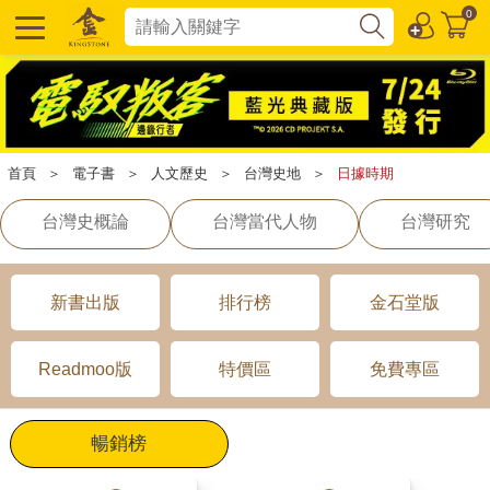
0
首頁
＞
電子書
＞
人文歷史
＞
台灣史地
＞
日據時期
台灣史概論
台灣當代人物
台灣研究
新書出版
排行榜
金石堂版
Readmoo版
特價區
免費專區
暢銷榜