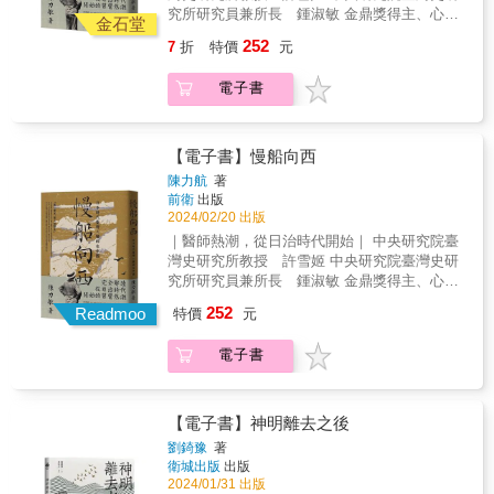
路及中南部糖業鐵道、羅東森林鐵道與阿里山
究所研究員兼所長 鍾淑敏 金鼎獎得主、心臟
片工業也隨之進入日本。唱片公司透過股票來
森林鐵道、台車軌道等，新店線由臺北鐵道株
金石堂
外科醫師 蘇上豪－專業推薦文 「第一賣冰，
籌募資金，大量錄製各種傳統音樂，後來日本
式會社經營，糖鐵鐵道則分由大日本、鹽水
252
7
折
特價
元
第二做醫生」 日治時期，西醫成為炙手可熱的
的唱片公司看上殖民地臺灣，將這股浪潮引
港、明治與臺灣四大糖業株式會社所掌握，營
新興行業， 不僅被視為菁英，更象徵著高社經
進，臺灣音樂也遠渡日本錄製，拓展了臺灣唱
林所則負責森林鐵路的經營，這些產業鐵道除
電子書
地位。 於是，如何取得習醫與行醫的機會，便
片市場。 1930年代，臺灣的唱片工業開始
了負責原本鐵道建設所需的運輸任務之外，也
成為眾人關注的焦點； 不只在臺灣，從滿洲國
成長，唱片公司也紛紛成立，透過各地的「小
兼負提供旅客搭乘的客運服務，另外由人力推
與中國的廈門等地，都可見到這些臺灣醫師的
賣店」，展示了各類型唱片；之後又配合著電
駛的台車軌道線也由各私人軌道公司所經營。
身影。 日治時期在中國的臺灣醫師，可說是臺
【電子書】慢船向西
影、無線電臺的發展，讓歌曲傳播出去。我們
臺灣島內包羅萬象的軌道路線，雖然分別隸屬
灣人在殖民體制下，以及中日兩國的夾縫間求
所熟知的歌曲〈望春風〉、〈雨夜花〉、〈心
不同的公司，但也都受總督府鐵道部的監督與
陳力航
著
生存的縮影。如此歷史發展，也造就臺灣人面
酸酸〉、〈青春嶺〉……就這樣被傳唱下
前衛
出版
規範。二十世紀初期的臺灣島，在公路運輸尚
對變局的靈活變化，知道如何在這個體制之
2024/02/20 出版
來。 本書作者是臺灣挖掘留聲機唱片的先
未興盛的年代，堪稱為鐵道王國一點也不為
下，前往自己憧憬之地，或是追求更好的發展
驅。多年來，他從唱片收藏家跨足到唱片工業
過！ &
｜醫師熱潮，從日治時代開始｜ 中央研究院臺
機會。如臺灣醫師前往廈門、上海、南京、天
的分析，甚至臺語流行歌曲的研究，在音樂創
灣史研究所教授 許雪姬 中央研究院臺灣史研
津、北平、滿洲即是如此。分布的地域非常
作和流行歌研究上成績斐然。他以實證史學手
究所研究員兼所長 鍾淑敏 金鼎獎得主、心臟
廣，不僅是一水之隔的廈門，就連北平、滿洲
法和非虛構的敘述方式，以一個個小故事的形
外科醫師 蘇上豪－專業推薦文 「第一賣冰，
252
都有臺灣人的蹤跡。 如此現象，也有階段性的
Readmoo
特價
元
態，書寫看似零散卻又重要的議題，帶領讀者
第二做醫生」 日治時期，西醫成為炙手可熱的
變化與地域差異。如果一個地方，出現對臺灣
一窺日治時期臺灣唱片工業的整體樣貌。
新興行業， 不僅被視為菁英，更象徵著高社經
人執業或習醫的有利因素，那自然也會吸引臺
電子書
地位。 於是，如何取得習醫與行醫的機會，便
灣人前來，比如說滿洲與青島的醫學校正是如
成為眾人關注的焦點； 不只在臺灣，從滿洲國
此。臺灣人前往滿洲、青島等地習醫的現象，
與中國的廈門等地，都可見到這些臺灣醫師的
也印證日治時期臺灣人的習醫熱潮，臺灣機會
身影。 日治時期在中國的臺灣醫師，可說是臺
【電子書】神明離去之後
少，那就離開臺灣島，在東亞尋找其他機會。
灣人在殖民體制下，以及中日兩國的夾縫間求
劉錡豫
著
換言之，臺灣人是以東亞為舞臺，而非僅在臺
生存的縮影。如此歷史發展，也造就臺灣人面
衛城出版
出版
灣。 進入本書，主要分為「臺灣醫師為何要前
對變局的靈活變化，知道如何在這個體制之
2024/01/31 出版
往中國」，以及「他們去了哪裡」這兩大部