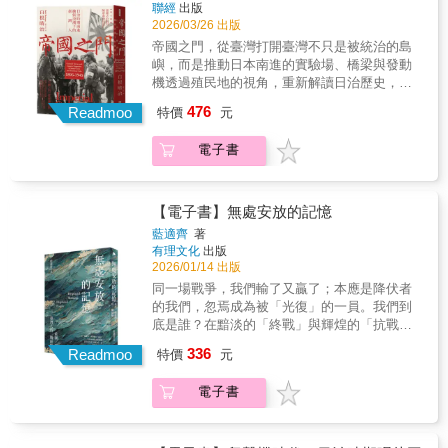
與研究者。臺灣——從邊陲到樞紐，日本南進
聯經
出版
而，作者強調，歷史人物之間微妙的人際關
布局的關鍵中介。一八九五年日本取得臺灣
2026/03/26 出版
係，僅僅憑藉這些史料是很難清晰還原的，
後，這座島嶼不僅成為帝國第一個海外殖民
「因此筆者往往加入自己的想像力，採用對話
帝國之門，從臺灣打開臺灣不只是被統治的島
地，也逐漸被建構為連結中國南方與東南亞的
的形式加以呈現」，「在某種程度上，或許本
嶼，而是推動日本南進的實驗場、橋梁與發動
戰略門戶。白根晴治以「帝國門戶」為核心視
書可以視為一種非虛構小說（Nonfiction
機透過殖民地的視角，重新解讀日治歷史，揭
角，重新檢視殖民地臺灣在日本帝國南向擴張
Novel）。」本書附有數十張人物、建築、地景
示跨越海域的亞洲格局——專文推薦——張隆
476
中的歷史位置。本書細緻梳理臺灣總督府、企
Readmoo
特價
元
圖片，以及後藤新平年表。本書重點一、後藤
志（國立臺灣歷史博物館館長）陳翠蓮（國立
業、軍方與民間移民如何參與日本的「南進政
新平在赴臺就任民政長官之前，即向總理大臣
臺灣大學歷史學系特聘教授）【本書特色】◆
策」，指出在全面征服難以推進的情況下，在
電子書
伊藤博文提交意見書，他認為鴉片在臺灣短時
以全新視角重新定位日治臺灣的歷史角色。◆
臺日本官員如何透過多種替代策略擴展影響
間難以禁絕，因而對鴉片主張採取總督府專賣
結合日本、中國、臺灣與東南亞多國檔案，建
力，例如將中國人與華僑納入「臺灣籍民」、
制的「漸禁政策」。在此政策的推動下，臺灣
構跨地域的帝國史。◆ 揭示殖民地並非被動的
延伸警察與情報網絡，以及動員臺灣人參與戰
的鴉片之害確如後藤預期，大約在三十年後根
從屬者，而是帝國擴張的關鍵推手。◆ 適合對
【電子書】無處安放的記憶
事。商人、警察、通譯、護士與士兵等群體，
除（參見本書第一章）。二、日本領臺初期對
臺灣史、日本史、東亞與海域史有興趣的讀者
藍適齊
著
也在帝國擴張的過程中獲得跨區域活動與地位
於「土匪」（抗日武裝集團）問題，以「三段
與研究者。臺灣——從邊陲到樞紐，日本南進
有理文化
出版
流動的機會，呈現殖民統治下的複雜且多層次
警備」制度應對，但成效不彰（參見本書第二
布局的關鍵中介。一八九五年日本取得臺灣
2026/01/14 出版
的歷史樣貌。透過橫跨六國、三種語言的檔案
章）。後藤新平抵臺後，恢復清代的「保甲」
後，這座島嶼不僅成為帝國第一個海外殖民
同一場戰爭，我們輸了又贏了；本應是降伏者
資料，本書將臺灣置於全球性帝國的歷史脈絡
制度，兼採「招降」、「鎮壓」並行策略，逐
地，也逐漸被建構為連結中國南方與東南亞的
的我們，忽焉成為被「光復」的一員。我們到
中，展現日本帝國、臺灣總督府、臺灣籍民與
步掃除臺灣的「土匪」勢力（參見本書第三
戰略門戶。白根晴治以「帝國門戶」為核心視
底是誰？在黯淡的「終戰」與輝煌的「抗戰」
臺灣人的交錯動態，重新思考日治時期臺灣的
章）。三、經由後藤新平的推薦，威廉．巴爾
角，重新檢視殖民地臺灣在日本帝國南向擴張
勝利之前，可曾容得下屬於臺灣人的戰爭記
歷史意義，並為理解殖民地臺灣在日本帝國擴
頓及其門生濱野彌四郎來到臺灣，規劃並執行
336
中的歷史位置。本書細緻梳理臺灣總督府、企
Readmoo
特價
元
憶？「我沒機會思考，因為他們沒給我機會思
張過程中的角色提供嶄新視角。
臺灣各地的自來水及下水道的工程計畫（參見
業、軍方與民間移民如何參與日本的「南進政
考， 中國人被射殺時就站在大坑前…… 我只是
本書第五章）。後藤也在臺灣推動了土地調查
策」，指出在全面征服難以推進的情況下，在
電子書
個臺灣軍伕，所以我認爲殺死中國人不是我的
事業（參見本書第六章）與西部縱貫鐵路的鋪
臺日本官員如何透過多種替代策略擴展影響
義務……阿波野走到我面前，叫我一定要跟田
築（參見本書第七章），此皆邁向現代化的重
力，例如將中國人與華僑納入「臺灣籍民」、
島做一樣的事， 否則就要把我殺了。」──一九
要基礎設施。四、後藤新平要在臺灣推動重大
延伸警察與情報網絡，以及動員臺灣人參與戰