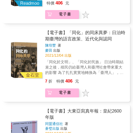
406
姑大山的戰役，《臺灣蕃地寫真帖》記錄前線
Readmoo
特價
元
歷史意義。 & 本書主要是透過日治時期「同
戰場實景。除了展現日本軍警武器與作戰手段
化」教育的分析──有關近代化論述和實際政策
外，亦描繪出在高山峻嶺、懸崖峭壁，與洶湧
電子書
內容，以及統治者和被統治者之間的互動關係
溪流下，兵士的苦戰與死傷。 照片場景突顯原
──繼而去探討近代臺灣人認同意識之內涵、特
住民族捍衛部落家園的堅毅與韌性，呈現原住
質及意義。 由於掣肘於「國體論」這個近代日
民各族群豐富的生活樣態與文化傳統，以及追
本的政治文化，臺灣的國語「同化」教育中含
【電子書】「同化」的同床異夢：日治時
求發展、接受教育和農業技術授與。 縱使他者
有相當程度的近代性，以及日本獨特的精神文
期臺灣的語言政策、近代化與認同
的文字與圖像，仍可拼湊百年前的時代景象，
化。而根據「國體論」，臺灣人取得平等待遇
細細思索原住民族群在臺灣歷史發展中的主體
陳培豐
著
的條件取決於「同化」教育的程度。因此為了
麥田
出版
性。
爭取平等待遇，臺灣人以選擇性、自律性的態
2021/12/04 出版
度積極去接受「同化」中的近代化，應該不是
「同化於文明」、「同化於民族」 日治時期結
妥協而是一種「以接受作為抵抗」的抵殖民。
束之後，殖民仍給臺灣人和臺灣社會帶來重大
因為如此對應「同化」的方式，必然會壓縮到
的影響 為了扎扎實實地轉換為「臺灣人」，我
殖民差別統治的正當性，或動搖到「國體
金石堂
們必須不斷地冷靜省思這一段「同化」教育的
論」。 跳脫出「漢賊不兩立」的傳統抵抗觀，
406
7
折
特價
元
歷史意義。 & 本書主要是透過日治時期「同
我們發現臺灣人在日治時期不斷圍繞著近代文
化」教育的分析──有關近代化論述和實際政策
明這個議題，與統治者之間產生賦與、接受、
電子書
內容，以及統治者和被統治者之間的互動關係
希求、拒絕、自立、抑止的複雜互動。在這個
──繼而去探討近代臺灣人認同意識之內涵、特
互動過程中，統治者被迫不斷的調整其「同
質及意義。 由於掣肘於「國體論」這個近代日
化」政策並大量普及教育機構。而在「以接受
本的政治文化，臺灣的國語「同化」教育中含
【電子書】大東亞寫真年報：皇紀2600
作為抵抗」的歷程中，臺灣人以機巧的抵抗方
有相當程度的近代性，以及日本獨特的精神文
年版
式達成了近代化。 不過臺灣人利用「同化」教
化。而根據「國體論」，臺灣人取得平等待遇
育強烈追求近代文明的態度，相對的淡化了其
同盟通信社
著
的條件取決於「同化」教育的程度。因此為了
保存或強調傳統文化的意願和形象。而透過如
蒼璧出版
出版
爭取平等待遇，臺灣人以選擇性、自律性的態