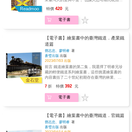
下，臺灣人被置於何種認識空間 & 1930年，日
420
Readmoo
特價
元
本領臺已逾三十載，統治看似牢不可破，但統
治者真的瞭解被統治者了嗎？ 本書作者山根勇
電子書
藏在1897年就來臺擔任教職，而後在警務局繼
續從事教育工作，試圖讓第一線接觸臺灣人的
警察更了解臺灣民情，以利執行勤務。 & 「在
本島從事島民的教化事業者，不管是一般的官
【電子書】繪葉書中的臺灣鐵道．產業鐵
僚公吏、教育者或是警察，首要之務就是要理
道篇
解本島人的民族心理。」──山根勇藏 & 有感於
鄧志忠、廖明睿
著
民族性相關論述貧乏，山根發憤著述，廣為蒐
蒼璧出版
出版
集資料，並結合自身經驗，寫成了《臺灣民族
2023/07/03 出版
性百談》，於1930年出版。 & 書中共一百篇評
前言 鐵道繪葉書的第二集，我選擇了明睿兄珍
述，題材寬廣，包括臺灣人髒話的分析、臺灣
藏的輕便鐵道系列繪葉書，這些挑選繪葉書的
人的金錢觀、臺灣人對蘭花的偏愛、廣東人和
內容囊括了二十世紀初期存在臺灣的林業、糖
福建人的比較等等。取材對象有作者和臺灣人
金石堂
業、礦業、鹽業、水利工程及林林總總臺車軌
士的交流經驗、至各地參訪的見聞，以及報紙
392
7
折
特價
元
道，只要是輪子走在兩條鋼軌上的運具，幾乎
的新聞報導。從生活習慣、宗教信仰到臺日比
都是這本書中收錄的對象，不同於第一集的官
較，包羅萬象地描繪了百年前的臺灣眾生相，
電子書
鐵路線官方景象，這些私鐵、輕便鐵道或是各
並且直言無諱地加以評論。行文輕鬆，不時點
式各樣的專用鐵道，更多了親民的在地方風光
綴反諷和嘲弄，讀來有如親見作者在面前談笑
與接地氣的人文景緻。有人問過我為什麼當時
風生。 & 看見作者一些超級政治不正確的發
會鋪設如此多的鐵道路線，但是今日卻拆除殆
【電子書】繪葉書中的臺灣鐵道．官鐵篇
言，例如臺灣人有盲從群眾運動的天分、農民
盡？其實原因很簡單，在當時的科技與環境
組合有女學生加入是想藉此吸引年輕男性等，
鄧志忠、廖明睿
著
下，鋪設鐵道運輸是最有效率的運輸方式，可
蒼璧出版
出版
你或許想反駁「臺灣人才不是這樣！」卻不得
是隨著公路發達與私有運具的普及化，逐漸取
2022/04/14 出版