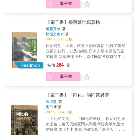
跡，以及的八十八尊石佛留下的遺跡，及發現
電子書
遍路書籍。 走訪日治時期臺北朝聖之路！
中，看見日軍面對大自然崇山峻嶺時所處的險
臺北新四國八十八所靈場石佛群的現況。 & 現
惡環境， 以及原住民族群的居住部落、山林環
今臺北已不見遍路者，靈場意義是否仍在？留
境、生活樣態， 讓當代讀者得以一窺兩者間的
下來的石佛遭逢什麼樣的際遇？ 這些日本佛教
交織與互動。 日治時期「五年理蕃計畫」試圖
【電子書】臺灣蕃地寫真帖
元素如何與臺灣信仰相容並「共處一室」？臺
將原住民族臣服於帝國統治，卻也因緣際會讓
遠藤寬哉
著
灣人又是如何看待前政權的諸神？衝突與融
戰爭攝影師遠藤寬哉記錄下帝國與原住民族征
捷徑文化
出版
合？ & 拜拜的人不在乎眼前所求的神祇原是日
戰對抗的景況。 透過張張老照片，讓我們再次
2021/12/15 出版
本籍，他們拿香拜拜、用擲筊溝通、打造金牌
凝眸歷史瞬間。 1910年，臺灣總督府實行「五
日治時期「理蕃」政策下的寫真帖 記錄了當局
酬謝，也用臺語對著日本諸神訴說內心的憂愁
年理蕃計畫」（1910-1914），試圖將帝國的勢
政策的執行，以及描繪出日本人眼中原住民族
與感恩。 & 書寫日治時期日本佛教諸神以身相
力擴張到原住民族領域，首當其衝對臺灣北部
的輪廓 除戰爭場面外，原住民族各族群的生活
守，具像留在臺灣守護台灣人；重視歷史情感
深山Gogan泰雅族群掀起戰爭序幕。 在當時被
與文化傳統也被攝入鏡頭 面對現代國家的衝
的臺灣人，成了日本諸神的守護者，表現臺灣
284
譽為「臺灣第一寫真師」的日人攝影師遠藤寬
Readmoo
特價
元
擊，新式教育下的蕃童教育所、農業技術的授
民間對信仰的包容與變通。 & 看見臺北的「弘
哉，來臺後開設了遠藤寫真館，並在之後受總
與等景況 亦在寫真帖中幅幅呈現 寫真帖，為時
法大師」、湯守觀音與石佛，跨越百年時間，
督府所託，擔任對原住民族戰役的戰地攝影
電子書
代留下最為深切的記錄與視角 戰地攝影師遠
之於臺北的珍貴價值！ & 第一本詳細尋訪臺北
師。從此，他奔走於北臺灣高山地區戰鬥前
藤寬哉在臺灣總督府統治的時代背景下，以日
遍路書籍。 走訪日治時期臺北朝聖之路！
線，從高山叢林到斷崖峭壁，記錄下戰爭時刻
人視角記錄「理蕃」政策中日本帝國與原住民
與當中的大小人物。 宜蘭、桃園、新竹，日方
族間的交戰實景，以及原住民族文化傳統。 百
【電子書】「同化」的同床異夢
的警察、軍隊、築路工兵、人夫所處艱險環
年前的原住民出草、宗教、婚姻等是怎麼樣的
陳培豐
著
境，以及交戰對象原住民族人的生活樣態、山
景況，讓我們一同翻閱這時代篇章。 1895年攝
麥田
出版
林環境，遠藤寬哉的攝影鏡頭瞄準了激烈血戰
影師遠藤寬哉隨日軍來臺，並擔任對原住民族
2021/12/04 出版
下的一景一刻。 於百多年後的臺灣而言，此本
戰役的戰地攝影師。相繼出版《蕃匪討伐紀念
「同化於文明」、「同化於民族」 日治時期結
寫真集無疑是珍貴的史料，讓當代讀者能透過
寫真帖》與《臺灣蕃地寫真帖》兩本關於日本
束之後，殖民仍給臺灣人和臺灣社會帶來重大
張張照片建構出時代景象，浸潤在歷史片刻
軍警與原住民族交戰互動之寫真集。 從1907年
的影響 為了扎扎實實地轉換為「臺灣人」，我
中。
臺灣北部高山的插天山戰役，到1912年中部白
們必須不斷地冷靜省思這一段「同化」教育的