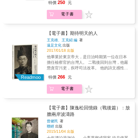
考證。 《46：1949白色恐怖的濫觴》將沉重的
與性質，以及近當代海內外台獨運動與民主化
250
特價
元
起訴諸行動專序&&&&&& 葉菊蘭、鄭清華 親人
歷史事件，去進行基於史實的事實改編與專業
歷程中「紀念二二八」的歷史意義。在眾說紛
回顧過去專文 & 每個人的心中，都有自己的
田調考證，且又不失輕鬆易讀的漫畫形式，把
紜的歷史迷霧中，拾綴二二八事件的記憶碎
電子書
「二二八名單」。在新聞、出版、文學、電
台灣歷史事件做為教育傳承般的撒下台灣漫談
片，完成責任追究與推動轉型正義的時代任
影、電視、戲劇、音樂、藝術等領域的專家學
種子。 ☆未來轉型正義的必經之路 一本匯集歷
務。 本書特色 1.台灣近代史、二二八研究、口
者們：于善祿、任育德、李敏勇、李禎祥、林
史事件的漫畫，將是以台灣歷史社會事件出
述史專家陳儀深二二八代表作。 2.重建二二八
正盛、林毅夫、邱萬興、陳銘城、楊翠、鄭文
【電子書】期待明天的人
發，《46：1949白色恐怖的濫觴》藉由漫畫形
事件理解架構，詳述始末、經過、結果與影
堂、盧世祥、薛化元、藍士博，各自舉證、引
式凝視過往錯誤、述說歷史事實、傳達台灣意
響。 3.完整討論、完整究責，追究二二八元
王克雄、王克紹 編
著
用述說，企圖一塊塊拼出更完整清晰的時代受
識，喚起過去的悲痛記憶，與新世代的歷史傳
遠足文化
出版
凶，轉型正義必讀。
難圖。 「二二八事件」，發生在一九四七年二
2017/01/18 出版
承義務，並試圖在漫畫中隱喻著轉型正義的重
月二十八日，但全台各地的衝突，並非都集中
要性。 《46：1949白色恐怖的濫觴》絕對是認
他畢業於東京帝大，是日治時期第一位在日本
在二二八當日。除了官方統計的那些受害者，
識轉型正義、了解轉型正義、面對轉型正義的
擔任檢察官的台灣人。 二戰後回到台灣，他嚴
此刻的社會，也充滿了無法證明自己受難事蹟
入門最佳選擇。
懲貪官污吏，疾呼司法改革。 他的詩文感性動
的直接與間接受害者。 & 任何人都可能是「名
人、細緻入微。 才能幹濟的他卻不幸在二二八
266
單之外」的受害者之一。 & 而像鄭南榕，這樣
Readmoo
特價
元
事件中遇難，至今下落不明。 王育霖出生於日
在一九四七年出生的外省第二代，從小敏銳地
治時期台南州，曾在日本和台灣擔任檢察官。
感受到二二八的禁忌與沉重。因此，在仍處戒
電子書
二二八事件爆發不久，3月14日下午，在家中遭
嚴時期的一九八七年二月，他與陳永興醫師、
六名配槍軍人強行押走，時年僅27歲，至今遺
李勝雄律師，成立「二二八和平日促進會」。
體猶不知在何方。 自台北高校文科第一名畢業
& 企圖掙脫「二二八」這數字的束縛，在全台
後，王育霖負笈日本，1944年自東京帝大畢
【電子書】陳逸松回憶錄（戰後篇）：放
遊行演講，讓更多的受難者與家屬，從幽暗的
業，又以優異成績通過司法官高等考試，派任
膽兩岸波濤路
角落走出來，讓更多人瞭解這事件的始末，也
「京都地方裁判所」，是日本第一位台籍檢察
才有後來和平紀念的建碑或遺址&hellip;&hellip;
曾健民
著
官。金錢不是他所在乎的，「救台灣人離開艱
聯經
出版
難處境，是我的理想&hellip;&hellip;」二戰期間
2015/11/04 出版
在日本，以檢察官身分護衛無數流離、飢餓的
十年漂泊浪淗沙 小畜異鄉成我家 待月停琴