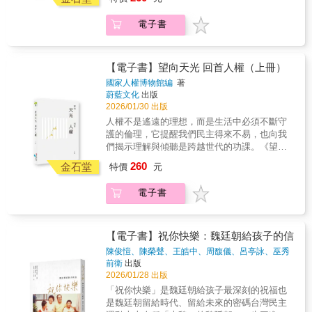
壓低聲息的往事，從威權體制的幽暗處出發，
業，卻因入臺管制被迫滯留澎湖。校方原先獲
不急著給答案，而邀請讀者感受歷史的重量。
得承諾，學生可在澎湖繼續讀書，不料軍方反
電子書
那些曾被壓抑的記憶透過文字緩緩浮現，讓我
悔，強制接收學生為兵。7月13日，澎湖防衛司
們看見權力如何滲入日常的縫隙，看見人在逼
令部操場發生「刺刀事件」，軍方對抗議的學
仄處仍堅守不輟的善意與尊嚴。在29篇文章
生動用武力。被迫充軍的學生遭到凌虐，也有
裡，穿梭著個人命運與集體記憶的交會，政治
【電子書】望向天光 回首人權（上冊）
不知數量的學生被投海溺斃。維護學生受教權
犯與家屬的身影、空間與制度的變遷、藝術與
國家人權博物館編
著
的張敏之校長與多位師生被誣陷為「匪諜」並
教育的回應，層層疊成一幅既沉痛又堅韌的圖
蔚藍文化
出版
遭槍決。名作家王鼎鈞的弟妹也在這八千名師
景。《望向天光 回首人權》的意義不在於撫平
2026/01/30 出版
生之中，他曾對此案發表評論：國民政府能在
過往，而是讓歷史重新被理解。真相公開之
人權不是遙遠的理想，而是生活中必須不斷守
臺灣立定腳跟，靠兩件大案殺開一條血路，一
日，即記憶回返時。人權不是遙遠的理想，而
護的倫理，它提醒我們民主得來不易，也向我
件「二二八」事件懾伏了本省人，另一件煙台
是生活中必須不斷守護的倫理，它提醒我們民
們揭示理解與傾聽是跨越世代的功課。《望向
聯合中學冤案（即713事件）懾伏了外省人。張
主得來不易，也向我們揭示理解與傾聽是跨越
天光 回首人權》揭露曾被封存、被遺落、被迫
校長遭槍決後，遺孀王培五急忙從高雄搭深夜
260
世代的功課。翻開這套書，猶如在微光中前
金石堂
特價
元
壓低聲息的往事，從威權體制的幽暗處出發，
火車到臺北，在太平間看到丈夫胸部有七個彈
行，看見人心細緻的紋理，也看見島嶼如何從
不急著給答案，而邀請讀者感受歷史的重量。
孔。但她沒有掉下一滴淚，而是打電話回高雄
創傷之中學習共生。天光並非自然降臨，乃由
電子書
那些曾被壓抑的記憶透過文字緩緩浮現，讓我
給兒女說：「別怕，我就要回來了。」這句話
無數人曾經的苦難與堅持所照亮的方向。下
們看見權力如何滲入日常的縫隙，看見人在逼
不僅是她給孩子的安慰，也展現她決心扛起家
冊：轉．型正義的實踐／合．上創傷的共生當
仄處仍堅守不輟的善意與尊嚴。在29篇文章
庭重擔、在黑暗中尋找光明的堅韌意志。此
「國際民主化浪潮下的臺灣轉型正義」成為必
裡，穿梭著個人命運與集體記憶的交會，政治
後，王培五與子女淪為「匪眷」，在長期監控
【電子書】祝你快樂：魏廷朝給孩子的信
然，我們如何從「暗黑襲產、困難襲產」的省
犯與家屬的身影、空間與制度的變遷、藝術與
與歧視中度日。這名受過高等教育的女性，在
陳俊愷、陳榮聲、王皓中、周馥儀、呂亭詠、巫秀
思中，看見希望？走進「監獄島」的國際視
教育的回應，層層疊成一幅既沉痛又堅韌的圖
屏東萬丹、潮州與臺南等地擔任教職，在艱苦
淇
著
前衛
出版
角，超越物理隔閡，一窺負面遺產的當代意
景。《望向天光 回首人權》的意義不在於撫平
的環境下養兒育女。她忍辱負重，以堅定的信
2026/01/28 出版
義。《望向天光 回首人權》以溫柔卻堅定的力
過往，而是讓歷史重新被理解。真相公開之
仰教導孩子不要懷恨，而是要透過讀書改變命
「祝你快樂」是魏廷朝給孩子最深刻的祝福也
量，訴說「我的更好，會讓臺灣更美好」，這
日，即記憶回返時。人權不是遙遠的理想，而
運。子女也展現驚人的生命力，在醫學、土木
是魏廷朝留給時代、留給未來的密碼台灣民主
樣的信念促使我們思考如何彌合歷史裂痕，讓
是生活中必須不斷守護的倫理，它提醒我們民
工程等領域卓然有成。王培五在六十歲時前往