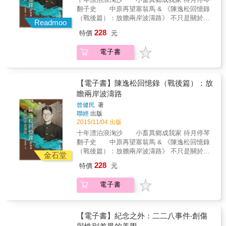
台灣人度過險境。1946年返國，任新竹地院檢
翻子史 中原再望塞翁馬 & 《陳逸松回憶錄
察官。 戰後台灣物價飆漲，官商勾結、米糖走
（戰後篇）：放膽兩岸波濤路》 不只是關於陳
私盛行，王育霖鐵腕偵辦，贏得媒體和民眾高
Readmoo
逸松先生的個人生命史， 更是一本關於台灣戰
度喝采。但政治干預司法之嚴重，讓這位秉持
228
特價
元
後歷程的時代史； 突破了兩岸分隔的歷史界
法治信念的人遭受挫折。他在偵辦新竹市長郭
限，打開了新的歷史空間和想像。 & 陳逸松是
紹宗「救濟物資貪瀆案」，因證人屢傳不到，
電子書
日本殖民時期的第二代台灣人，這一代人並未
前往市府蒐調時，卻遭市長誣指「包圍」，調
見證由清入日的改朝換代大震動，而是在殖民
來警察，混亂中搶走搜索令及卷宗，於是他憤
統治進入穩定期後才出生，接受了比較完整的
而罷官辭職。 在擔任《民報》法律顧問期間，
現代教養。而這一代台灣知識分子求學、成長
【電子書】陳逸松回憶錄（戰後篇）：放
他從未停下腳步，不但撰寫有關司法的社論和
時恰好遇上全球性殖民地民族解放運動以及左
瞻兩岸波濤路
評論，也完成了《提審法解說》，留給人民懂
翼社會主義運動的高潮期，受到世界思潮之影
得保障身體自由，不受非法逮捕、羈押、審判
曾健民
著
響，一方面痛恨殖民地歧視統治，一方面懷抱
和處罰的屏障，可謂台灣司法改革的先驅。從
聯經
出版
左翼理想，而且在他們最有活力的青年時期迎
小喜愛文學的他，除了法律和文學評論，也寫
2015/11/04 出版
來了日本殖民終結、台灣光復、中華民國政府
下無數詩文，字裡行間充滿文采和憐憫之心，
十年漂泊浪淗沙 小畜異鄉成我家 待月停琴
遷台的時代巨變。 這群「新台灣人」從1930年
富含深邃的思想與文學涵養。 王育霖的兒子繼
翻子史 中原再望塞翁馬 & 《陳逸松回憶錄
代開始活躍於政治、文化、經濟的舞台，此後
承遺志，長年守護著父親的文物和創作，奔走
（戰後篇）：放膽兩岸波濤路》 不只是關於陳
至1950年代為止的大變局中，有人入獄，有人
金石堂
搜尋父親的下落。在二二八事件七十週年，首
逸松先生的個人生命史， 更是一本關於台灣戰
冤死，有人逃亡，或者沉默噤聲。陳逸松身為
228
特價
元
度出版王育霖僅存的日記、書信、詩文和評
後歷程的時代史； 突破了兩岸分隔的歷史界
其中的一分子，他的一生經歷足以見證台灣從
論，書中穿插珍貴的照片和文物，也收錄其胞
限，打開了新的歷史空間和想像。 & 陳逸松是
殖民到戰後的歷程，本書所述即為其戰後時期
電子書
弟王育德等人的紀念文章，及歷史學者張炎憲
日本殖民時期的第二代台灣人，這一代人並未
的回憶。 陳逸松自認是社會主義者，但實際上
對其遺孀王陳仙槎女士所做的口述歷史。希望
見證由清入日的改朝換代大震動，而是在殖民
他的主張一貫帶有濃厚的人道主義和自由主義
這本書能讓世人認識、追念這位台灣司法改革
統治進入穩定期後才出生，接受了比較完整的
色彩，而且是個厭惡理論空談、一無所懼的親
的先驅，期待明天的二二八受難者。 重要事件
現代教養。而這一代台灣知識分子求學、成長
【電子書】紀念之外：二二八事件‧創傷
身實踐者。他在日本殖民時期被視為反日知識
二二八事件、日本統治台灣、二戰、司法改革
時恰好遇上全球性殖民地民族解放運動以及左