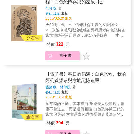
程：白色恐怖與我的左派阿公
中，以「在馬來西亞加入共產黨」及「為匪宣
長的爸爸。他回到牢房，舉起顫抖的手，寫
參與並投身以台灣為主體的文化與政治行動，
傳」的莫須有罪名，依據《懲治叛亂條例二條
范容瑛
著
「你要好好愛護妹妹」這幾個字，這份愛的火
以台灣之名為號召，將愛國心與台灣情體現在
一》唯一死刑起訴。最終，他被判處有期徒刑
春山出版
出版
焰，炙熱到綠島再冷的海風，都吹不熄。這本
無數的歷史事件中。作者盧世祥以錘鍊的筆
十二年，在巨大的惶恐中度過漫長的等候期。
2025/02/28 出版
書，是一本給父母與孩子同理、對話的參考教
桿，詳實建構了不同世代的台美人敘事。將一
綠島高牆內：生命重啟的微光1972年，陳欽生
天然獨世代 × 信仰社會主義的左派阿公
本。──張之豪（基隆市議員）◎國家人權博物
封封台美人寫給台灣的情書，以時間為經、事
被移送至綠島「綠洲山莊」服刑。在與世隔絕
× 政治冷感又政治敏感的媽媽思考白色恐怖的
館出版補助
件為緯，再一次演繹台美人最純情的面貌。生
的獄中高牆內，他一度自我孤立，但在同房難
家族痕跡迢迢迂迴路，終點仍是回家 本書
動與帶有豐富情感的筆觸，佐以第一線採訪經
金石堂
友的關懷與不斷鼓勵下，他放下放棄人生的念
為白色恐怖受難者蔡再修的孫女范容瑛，對阿
歷與旁徵博引的珍貴歷史資料，讓讀者得以用
322
特價
元
頭。他在獄中擔任圖書室外役，利用書籍自學
公的「左派生涯」所做的紀錄，以及自己在面
最輕鬆愉快的方式，將自身帶入不同的歷史現
增進中文能力，並在廚房學會烹飪和臺灣話，
對家族史及世代衝突時，如何思考及重新理解
場，跟著作者流暢、痛快的行文風格，真正貼
電子書
這些技能成為他日後重生的重要資產。在這段
世代間的生命際遇。 第一部分記載阿公蔡
近並認識為台灣民主化貢獻一輩子的台美人。
苦難中，最讓陳欽生心痛的莫過於母親遠道而
再修的生平：嘉義鄉下貧窮的佃農之子，感受
本書的出版，旨在譜寫一群熱愛台灣、為國家
來的探親。不識字的母親，隻身從馬來西亞輾
到饑餓與階級差異，對於土地分配及勞動所得
奉獻不求回報的台美人群像，為他們愛台灣的
轉搭船，歷經艱辛來到綠島，卻僅能在會客室
深感不公；努力讀書上高中後，受到老師及同
【電子書】春日的偶遇：白色恐怖、我的
代價留下最深刻的紀錄與平反從台灣解嚴、邁
隔著玻璃與兒子短暫會面，這一幕成為他終身
學影響，接觸左翼讀書會並得到思想上的啟
阿公黃溫恭與家族記憶追尋
入民主化後，仍有眾多台美人社群持續為台灣
的愧疚與難忘的記憶。自由中的不自由：流
蒙；白色恐怖時期大逮捕，被送往軍法處、綠
發聲，致力推廣台灣文化、守護台灣主權與推
張旖容、林傳凱
著
浪、仇恨與救贖1983年刑滿開釋，但當局卻以
島、軍人監獄，歷劫十年後才返回家鄉；「小
動正名運動。無論在政治與經濟層面，台灣在
春山出版
出版
「知道得太多」的荒謬理由，強制將他留在臺
牢到大牢」的命運是工作處處受阻，靠著獄中
國際社會的重要性日益增長，尤其在中國威權
2023/11/14 出版
灣，且違背承諾未發給中華民國身分證。在長
老同學的幫忙，相互扶持勤勉生活；婚後經濟
主義擴張的民主陣營最前線，此書的出版將使
童年時的不解，其來有自 叛逆長大後發現，創
達三年的時間裡，他身無分文，流落街頭，曾
困頓，夫妻關係分崩離析；晚年領到政府補償
更多人認識，這段為民主自由奮鬥的台美人歷
傷不曾退去，而是遺傳相隨 白色恐怖第三代的
在萬華龍山寺一帶與無家者一同漂泊。巨大的
金，卻意外掀起家庭風暴──儘管「紅色思想」
史，亦會留給年輕世代朋友深遠的啟發，深化
家族追尋記 本書是白色恐怖受難者黃溫恭的孫
壓力和對加害者的仇恨，曾讓他計畫找到仇人
使其一路跌跌撞撞蔡再修仍堅持：「我一生信
金石堂
台灣認同與國家主體意識。【本書特色】 作
女張旖容，所寫的家族史追尋記。她驅車往南
同歸於盡。幸而在保生大帝宮主的勸誡下，他
仰社會主義。」 第二部分是孫女范容瑛的
294
特價
元
者盧世祥為資深媒體人，見證與採訪無數台灣
方一路前行，回到那個自己甚至尚未成為受精
最終選擇放下仇恨，決心以平和的方式活下
「告白」，她從小被母親叮囑當個不惹是生非
民主運動時刻。 蘊藏第一手台美人史料，以
卵的時刻──屏東縣春日鄉，一切故事的起點。
來。落地生根：重建家庭與事業經過三年的堅
的平凡人，然而在成長過程中參加社會運動、