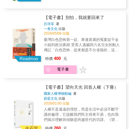
【電子書】別怕，我就要回來了
呂培苓
著
一卷文化
出版
2026/05/06 出版
臺灣白色恐怖第一起、牽連甚廣的冤案從千金
小姐到政治寡婦 受害人遺孀與六名兒女的動人
傳記「白色恐怖，從來都是不分省籍的，這塊
土地曾經歷的許多傷痛，我們也一直共同承
400
Readmoo
特價
元
擔。我們不僅要忠實看見這塊土地過往的歷
史，更要用愛和公義，面對歷史的錯誤。族
電子書
群、文化和思考的不同，不應成為撕裂這塊土
地的元素，而應是豐富我們家園的多元色
彩。」──前總統 蔡英文「真要講白色恐怖，這
恐怕是最好的例證了……那些由眾多生命所留
【電子書】望向天光 回首人權（下冊）
下的記憶，終將成為那個時代難以抹滅的珍貴
國家人權博物館編
著
見證。」──林寶安（國立澎湖科技大學通識教
蔚藍文化
出版
育中心教授、國家人權博物館「山東流亡學生
2026/01/30 出版
與澎湖713事件70週年特展」策展人之一）
人權不是遙遠的理想，而是生活中必須不斷守
1949年國共內戰局勢逆轉，同年6月底至7月
護的倫理，它提醒我們民主得來不易，也向我
初，山東煙台聯中等八所學校、近八千名師
們揭示理解與傾聽是跨越世代的功課。《望向
生，在張敏之總校長的帶領下，千里迢迢從山
天光 回首人權》揭露曾被封存、被遺落、被迫
260
東經上海、湖南、廣州，原計畫赴臺繼續學
金石堂
特價
元