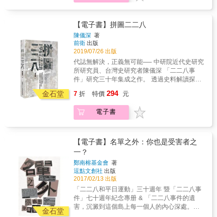
景耀與黎元君在四六事件後分道揚鑣，陳碧瑛
灣的歷史與社會才能夠繼續向前走。 ☆兼具歷
輩子的傷痛！ 而這些東南亞的受害者的故事，
也受到牽連。就此，三人走上不同命運的道路
史、編劇、漫畫、考據四位一體的輕．小．書
有許多未被世人所知，更因為「省籍對立」之
&hellip;&hellip;。 本書特色 ☆台灣老中青三代
歷史層面：挑選了台灣歷史較鮮為人知的「四
故，漸漸地被遺忘在歷史的潮流之中── 在轉型
【電子書】拼圖二二八
皆需面對的歷史事件 「四六事件」常年封存於
六事件」做為故事主軸出發；編劇層面：藉由
正義的路上，或許我們更要破除「省籍對
老一輩不敢談、中生代不想管、新生代不知情
陳儀深
著
「四六事件」的史實基底，進行故事發想，再
立」， 修復記憶、揭露真相，才能彌補歷史的
前衛
出版
的悲慘命運，而《46：1949白色恐怖的濫觴》
擴充成完整的改編劇本；漫畫層面：以輕鬆易
傷口！ 本書首度跳脫「反共」及「反獨」的論
2019/07/26 出版
這本漫畫，就背負起揭開「四六事件」神秘面
讀的漫畫媒介改編「四六事件」，並由專業漫
述框架，重新爬梳「白色恐怖時期」的歷史脈
紗的重大使命。漫畫故事訴說在二二八事件
代誌無解決，正義無可能── 中研院近代史研究
畫家親手繪製，令台灣40及50年代的生活景致
絡 透過作者詳盡的史料分析以及與受難者的訪
後，台灣有一群學生勇敢抗暴的事蹟，但也於
所研究員、台灣史研究者陳儀深 「二二八事
重現眼前；考據層面：經田調人員根據史實，
談，以嶄新視角檢視黨國時期國家如何透過民
此次事件後，開啟台灣白色恐怖慘痛的無間地
件」研究三十年集成之作。 透過史料解讀探究
並專業考證台灣當年的時空背景，從服裝、飲
族主義的論述，以及黨國時期下的中華民國與
獄。 這是一本試圖把「四六事件」梳理成輕鬆
真相，釐清責任歸屬推動轉型正義， 直指蔣介
食、交通工具甚至政府官員的言行皆一一琢磨
294
東南亞華人受難者之間的關係。透過受難者的
金石堂
7
折
特價
元
但不失去史實考證的台灣歷史漫畫，藉由
石是「元凶」最全面、最完整的學術觀點。 本
考證。 《46：1949白色恐怖的濫觴》將沉重的
親身經驗，更能了解中華民國與東南亞國家的
《46：1949白色恐怖的濫觴》，讓親子間促膝
書為中央研究院近代史研究所研究員陳儀深自
歷史事件，去進行基於史實的事實改編與專業
外交關係、主權國家觀念之差異，以及反共產
電子書
交談、師生間傳承教育、社會間展開對話，台
1991年起投身研究二二八事件的重要論文集
田調考證，且又不失輕鬆易讀的漫畫形式，把
黨與海外華人國族認同變遷的歷史。
灣的歷史與社會才能夠繼續向前走。 ☆兼具歷
錄，全書共分七章，藉由回顧、梳理個人研究
台灣歷史事件做為教育傳承般的撒下台灣漫談
史、編劇、漫畫、考據四位一體的輕．小．書
二二八事件的學術歷程，開展一連串對二二八
種子。 ☆未來轉型正義的必經之路 一本匯集歷
歷史層面：挑選了台灣歷史較鮮為人知的「四
事件真相的追索，對責任歸屬之探討及釐清，
【電子書】名單之外：你也是受害者之
史事件的漫畫，將是以台灣歷史社會事件出
六事件」做為故事主軸出發；編劇層面：藉由
以及與不同意見、不同立場的深刻對話。 透過
一？
發，《46：1949白色恐怖的濫觴》藉由漫畫形
「四六事件」的史實基底，進行故事發想，再
對出土史料的詳盡考證與比對，陳儀深以縝密
式凝視過往錯誤、述說歷史事實、傳達台灣意
鄭南榕基金會
著
擴充成完整的改編劇本；漫畫層面：以輕鬆易
的史學方法重建二二八事件的時間架構，藉由
識，喚起過去的悲痛記憶，與新世代的歷史傳
逗點文創社
出版
讀的漫畫媒介改編「四六事件」，並由專業漫
官方檔案與口述史，描繪二二八的歷史圖景，
2017/02/13 出版
承義務，並試圖在漫畫中隱喻著轉型正義的重
畫家親手繪製，令台灣40及50年代的生活景致
詳述二二八事件的起因、經過、結果與影響，
要性。 《46：1949白色恐怖的濫觴》絕對是認
「二二八和平日運動」三十週年 暨「二二八事
重現眼前；考據層面：經田調人員根據史實，
探討「二二八事件處理委員會」的立場與行
識轉型正義、了解轉型正義、面對轉型正義的
件」七十週年紀念專册 & 「二二八事件的遺
並專業考證台灣當年的時空背景，從服裝、飲
動，剖析南京政府的處置，證明蔣介石為最大
入門最佳選擇。
害，沉澱到這個島上每一個人的內心深處。」
食、交通工具甚至政府官員的言行皆一一琢磨
責任者，並分析二二八事件於不同階段的變化
金石堂
&mdash;&mdash;鄭南榕 & 李勝雄、陳永興 一