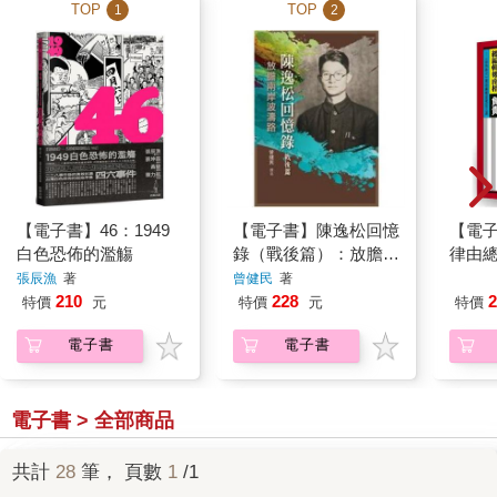
TOP
TOP
1
2
【電子書】46：1949
【電子書】陳逸松回憶
【電
白色恐佈的濫觴
錄（戰後篇）：放膽兩
律由
岸波濤路
張辰漁
著
曾健民
著
2
210
228
特價
特價
元
特價
元
電子書
電子書
電子書 > 全部商品
共計
28
筆， 頁數
1
/1