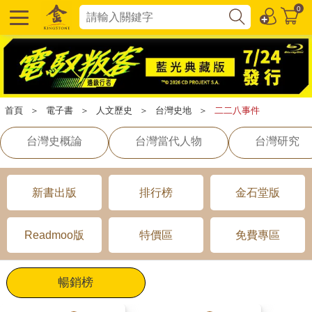
0
首頁
＞
電子書
＞
人文歷史
＞
台灣史地
＞
二二八事件
台灣史概論
台灣當代人物
台灣研究
新書出版
排行榜
金石堂版
Readmoo版
特價區
免費專區
暢銷榜