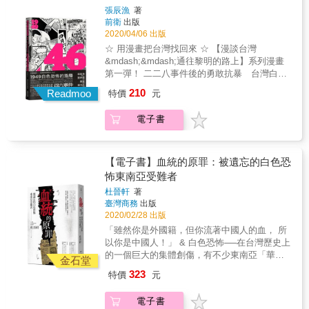
城隍廟前，在趙文邦的帶領之下，組成自衛
景耀也與同鄉玩伴陳碧瑛墜入愛河。 3月20
張辰漁
著
無法置身事外，用多少犧牲換來的自由，正面
隊。 民風保守，自清代起從未發生民變的澎
日，柯景耀與黎元君共騎一台單車，被警察攔
前衛
出版
臨前所未見的侵擾與破壞。回頭閱讀鄭南榕的
湖，響應了台灣本島的奮起，趙文邦並號召鄉
下後帶回警局遭到毒打。消息一出後，數百名
2020/04/06 出版
文章，試圖理解一名出版人如何以自身專業點
紳籌組「青年自治同盟」，卻在演說的當下遭
學生包圍警局，提出釋放兩人以及五大訴求，
☆ 用漫畫把台灣找回來 ☆ 【漫談台灣
燃革命的烈火，再回頭觀看自己，如何捍衛深
遇軍隊突襲，好友們被武裝警察開槍射殺、趙
最終警方只釋放了兩人。隔日，一千多名學生
&mdash;&mdash;通往黎明的路上】系列漫畫
愛的一切，完成當年鄭南榕未竟之理念。 本書
文邦也入獄飽受刑求、等待處決，純樸的澎湖
再次走上街頭包圍警局請願，最後警方因人數
第一彈！ 二二八事件後的勇敢抗暴 台灣白色
特色 1.為新世代編選的「革命出版人鄭南榕」
也與本島面臨相同的「清鄉」命運
壓力向學生道歉，但此次包圍行動已驚動中華
恐佈的起始濫觴 軍警闖入校園大規模濫捕學生
理念入門書。 2.為仍在奮鬥的鄭南榕戰友們精
&hellip;&hellip; 本書為台灣歷史提供鮮為人知
210
民國政府當局。 4月6號，陳誠命令彭孟緝立即
Readmoo
特價
元
的四六事件 ◎關於本書◎ 島嶼吞噬悲傷，土地
心準備的，緬懷Nylon所思所想的文選。 3.全書
的另一觀點，呈現庶民記憶中政權更迭、動盪
逮捕學生，並要求被神格化的傅斯年校長與通
掩埋記憶；悲傷不曾存在，記憶只成回憶。 柯
由榮獲金曲獎肯定的設計師小子一手包辦：從
年代的真實面貌。 「我們在不同的時空與場域
盤配合政府的謝東閔院長不要干涉逮捕行動，
電子書
景耀與黎元君在孩童時目睹過二二八時菁英被
封面到內文，融合當代美學語言，以摩登仿古
中，看見伯公與姪孫二人的身影交疊，時代不
兩人皆間接成為大逮捕行動的幫兇。 日後，柯
槍殺的場景，兩人久久無法忘懷。多年後兩人
的手法，突顯《自由時代》至今仍前衛的視覺
同但精神無異、英靈不滅而一脈相承，作為凡
景耀與黎元君在四六事件後分道揚鑣，陳碧瑛
分別進入台大以及師範學院就讀，他們結識許
精神。
人，我們在看趙文邦的故事到冼義哲的奮鬥，
也受到牽連。就此，三人走上不同命運的道路
多學長姐與志同道合的朋友並參與社團，而柯
【電子書】血統的原罪：被遺忘的白色恐
無法不帶著浪漫去為反抗者的血液與靈魂感
&hellip;&hellip;。 本書特色 ☆台灣老中青三代
景耀也與同鄉玩伴陳碧瑛墜入愛河。 3月20
怖東南亞受難者
動。」──張宇韶（節目主持人／政治評論
皆需面對的歷史事件 「四六事件」常年封存於
日，柯景耀與黎元君共騎一台單車，被警察攔
員。）
老一輩不敢談、中生代不想管、新生代不知情
杜晉軒
著
下後帶回警局遭到毒打。消息一出後，數百名
臺灣商務
出版
的悲慘命運，而《46：1949白色恐怖的濫觴》
學生包圍警局，提出釋放兩人以及五大訴求，
2020/02/28 出版
這本漫畫，就背負起揭開「四六事件」神秘面
最終警方只釋放了兩人。隔日，一千多名學生
紗的重大使命。漫畫故事訴說在二二八事件
「雖然你是外國籍，但你流著中國人的血， 所
再次走上街頭包圍警局請願，最後警方因人數
後，台灣有一群學生勇敢抗暴的事蹟，但也於
以你是中國人！」 & 白色恐怖──在台灣歷史上
壓力向學生道歉，但此次包圍行動已驚動中華
此次事件後，開啟台灣白色恐怖慘痛的無間地
的一個巨大的集體創傷，有不少東南亞「華
民國政府當局。 4月6號，陳誠命令彭孟緝立即
金石堂
獄。 這是一本試圖把「四六事件」梳理成輕鬆
僑」同樣遭受黨國機器所迫害，他們沒有「中
逮捕學生，並要求被神格化的傅斯年校長與通
323
特價
元
但不失去史實考證的台灣歷史漫畫，藉由
華民國國籍」，卻只因著「大中華民族主義」
盤配合政府的謝東閔院長不要干涉逮捕行動，
《46：1949白色恐怖的濫觴》，讓親子間促膝
以及「血統主義」的論述，枉受好幾十年的酷
兩人皆間接成為大逮捕行動的幫兇。 日後，柯
電子書
交談、師生間傳承教育、社會間展開對話，台
刑以及牢獄之災，造就了這些東南亞受難者一