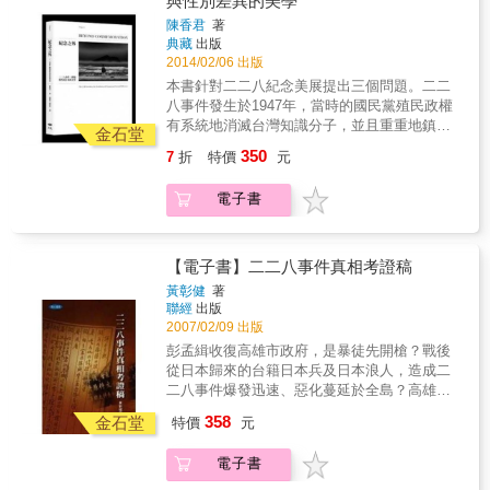
與性別差異的美學
分子的代表；在1945年加入三民主義青年團迎
本書特色 本書搭配上百張珍貴照片及彩頁圖片
翼社會主義運動的高潮期，受到世界思潮之影
接新政權，獨資創辦《政經報》，隔年當選台
陳香君
著
響，一方面痛恨殖民地歧視統治，一方面懷抱
灣省參政員；1947年加入「二二八處理委員
典藏
出版
左翼理想，而且在他們最有活力的青年時期迎
會」，1948年出任第一屆考試院考試委員，赴
2014/02/06 出版
來了日本殖民終結、台灣光復、中華民國政府
南京就職；1949年兼任撤退來台的中央銀行常
本書針對二二八紀念美展提出三個問題。二二
遷台的時代巨變。 這群「新台灣人」從1930年
務理事，1956年與張深切合作拍攝台灣第一部
八事件發生於1947年，當時的國民黨殖民政權
代開始活躍於政治、文化、經濟的舞台，此後
電影《邱罔舍》，1967年環遊世界時初次接觸
有系統地消滅台灣知識分子，並且重重地鎮壓
至1950年代為止的大變局中，有人入獄，有人
金石堂
海外台獨運動，1971被「羊羹事件（花旗銀行
各地民眾。為回應1980年代中期到1990年代對
冤死，有人逃亡，或者沉默噤聲。陳逸松身為
350
7
折
特價
元
爆炸案）」牽連，開始受到警備總部嚴密監
二二八事件的歷史化和紀念所發展的台灣建國
其中的一分子，他的一生經歷足以見證台灣從
視，1972年前往日本、美國；1973年受中華人
運動，1993年起台灣民間與政府相繼舉辦二二
殖民到戰後的歷程，本書所述即為其戰後時期
電子書
民共和昨總理周恩來之邀訪問中國，隨後留下
八紀念美展，這種形式的紀念活動確實有助於
的回憶。 陳逸松自認是社會主義者，但實際上
擔任人大代表，並參與中華人民共和國法以及
當代台灣國族和文化認同與主體性的論述發
他的主張一貫帶有濃厚的人道主義和自由主義
刑事訴訟法等多部法律的修訂工作；1983年離
展。 於此首先提出的問題是：這究竟是不是如
色彩，而且是個厭惡理論空談、一無所懼的親
開中國赴美定居。 陳逸松為中共政權服務，使
1990年代中期以後經常被提出的說法，認為這
【電子書】二二八事件真相考證稿
身實踐者。他在日本殖民時期被視為反日知識
其成為海外黑名單，長期不能回到台灣，直到
是一個已經過去的「事件」，台灣人要往前
分子的代表；在1945年加入三民主義青年團迎
黃彰健
著
解嚴後的1997年才再度踏上故土，三年後辭世
看，繼續走下去？第二個問題是：「女性」和
聯經
出版
接新政權，獨資創辦《政經報》，隔年當選台
於美國休斯頓。 評論這樣的一生，是非常不容
「女性身體」如何以及為什麼被納入這個敘
2007/02/09 出版
灣省參政員；1947年加入「二二八處理委員
易的事情。最適切的解答就是「人道主義」。
述，以致再度被遺忘？第三個問題則是：像二
會」，1948年出任第一屆考試院考試委員，赴
彭孟緝收復高雄市政府，是暴徒先開槍？戰後
陳逸松關心的是為被壓迫者爭取自由，在這樣
二八這樣的歷史事件的力量，會對文化帶來什
南京就職；1949年兼任撤退來台的中央銀行常
從日本歸來的台籍日本兵及日本浪人，造成二
的原則下，他坦然與中國共產黨合作，無論是
麼負面影響？美學實踐如何對見證和轉化的過
務理事，1956年與張深切合作拍攝台灣第一部
二八事件爆發迅速、惡化蔓延於全島？高雄歷
協助修訂憲法或者刑事訴訟法等法令，其出發
程提出貢獻？ 二二八事件不應只是一個單獨的
電影《邱罔舍》，1967年環遊世界時初次接觸
史博物館對二二八高雄事件的簡介，誤導了台
點均在於「保障人權」，無論中國的法律條文
358
歷史事件，也是一種歷史和政治的創傷。創傷
金石堂
特價
元
海外台獨運動，1971被「羊羹事件（花旗銀行
灣人民？《二二八事件研究報告》定本存心抹
和實際施行的狀況有多大的落差，陳逸松只是
會帶來長期、未知和無邊無際的影響，而一再
爆炸案）」牽連，開始受到警備總部嚴密監
黑彭孟緝？二二八事件發生已六十年，這一道
盡一己之力去實踐自己的理想，而非站在中國
回來干擾，甚至到今日。因此，我們有必要重
電子書
視，1972年前往日本、美國；1973年受中華人
歷史的傷痕，迄今仍影響全台灣，甚至海峽兩
之外空言批評。 在過去數十年裡，像陳逸松這
訪二二八記憶形成的過程，在此論述中則是透
民共和昨總理周恩來之邀訪問中國，隨後留下
岸中國人民的福祉。以往有關二二八事件的報