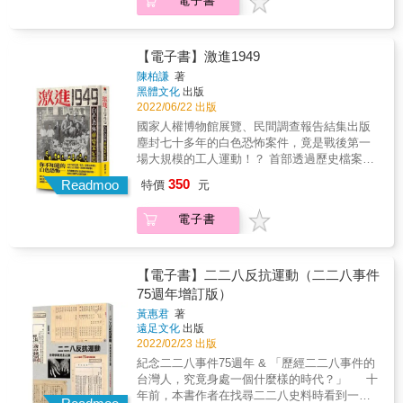
電子書
流暢筆鋒完整重現歷史現場。 具有國際政治
二○○八年，張旖容意外在國家檔案中發現阿公
決奮鬥，陳欽生終於在1986年取得身分證，並
剃光頭、從醫學院休學，皆被視為特立獨行，
經濟分析視野，從國際政治洞察台灣民主運動
的遺書，開啟「遺書返還運動」，並展開家族
在國際貿易領域找到正式工作。1988年，他與
挑起母親內心的「小警總」──恐懼女兒重蹈左
史 豐富的台美人才介紹與歷史脈絡重建，留
記憶的追尋。 自幼時起，張旖容的心裡始終有
恩人李榮貴的女兒李桂芬結為連理，在曾讓他
派阿公的覆轍。范容瑛兒時依稀感受到家人不
下許多註解供讀者檢索
個困惑：為什麼在母親眼中學歷等同一切？她
【電子書】激進1949
受傷的土地上重建家庭與事業。他對家人承諾
願明說的白色恐怖歷史，高中時開啟這趟為期
寫下：「我沒有辦法太靠近媽媽，太靠近是會
不再提及過去的痛苦，並努力度過了近二十年
十年的追尋之旅，透過不停地追問、書寫、爬
陳柏謙
著
受傷的。」「媽媽可以輕易理解我的話語，但
平靜安樂的幸福日子。走向人權路：將苦難化
黑體文化
出版
梳歷史檔案，讓她對自己與家人的關係有更深
她不太能同理我的感受。同樣的，我也無法同
為教育的力量2009年，陳欽生意識到臺灣年輕
2022/06/22 出版
刻認識。 生於「天然獨世代」的她，如何
理她的感受，在這件事情上，我們其實差不
人對這段白色恐怖現代史的陌生。儘管重揭傷
和「信仰社會主義」的阿公彼此理解、惺惺相
國家人權博物館展覽、民間調查報告結集出版
多。」 長期與母親關係的緊張、矛盾、彆扭，
疤讓他飽受惡夢與痛苦，他仍決定站出來，成
惜，並且與母親維持關係平衡──複雜難解卻仍
塵封七十多年的白色恐怖案件，竟是戰後第一
在追尋家族記憶的過程中，獲得了一絲緩解。
為國家人權博物館的資深導覽志工，致力於
持續靠近的心意，是這趟沒有線性終點的旅程
場大規模的工人運動！？ 首部透過歷史檔案、
她知道母親因為作為「黃溫恭的女兒」，被迫
「以生命故事為導覽重點」的人權教育。他積
最動人之處。【專文推薦】李淑君（高雄醫學
受難者口述和第一手資料，全面深入挖掘郵電
350
放棄出國留學的夢想；阿嬤楊清蓮晚年失智
Readmoo
特價
元
極參與國內外人權活動，包括應邀在紐西蘭國
大學性別研究所教授兼所長）王榆鈞（音樂創
案的著作 & 1949年3月底，距離「二二八事
後，逢人便問自己的身分證在哪，母親只好複
際研討會演講，並接待多位國際貴賓，如美國
作人）許恩恩（《變成的人》作者）【特別收
件」剛滿兩週年不久，在台北忠孝西路北門旁
製幾十張備用，阿嬤一問，就給她一張；自小
前眾議院議長裴洛西和南非前總統戴克拉克。
電子書
錄】白色恐怖研究者林傳凱撰〈案情紀要〉
的台北郵局外，聚集了來自全台各地的郵局和
作為叛逆女兒，婚紗照在六張犁公墓拍攝，婚
他更與志工發起「人權辦桌」活動，將政治受
【真誠推薦】陳列／作家吳易澄／新竹馬偕醫
電信局工人，他們群情激憤手持布條、高呼口
宴辦在白色恐怖受難者紀念碑前，母親也未置
難者與無家者聚集一堂，體現社會關懷和人權
院精神科醫師吳易叡／成功大學全校不分系副
號，沿著忠孝西路一路遊行，最終有將近兩千
一詞；等到自己開始育兒，孩子成為與母親之
普世價值。跨越時代的證言《謊言．真相》完
教授戴伯芬／輔仁大學社會學系教授顧玉玲／
人包圍台灣省政府（今行政院）。遊行過後，
【電子書】二二八反抗運動（二二八事件
間重新建立的橋梁。 張旖容在自己的學術專業
整呈現陳欽生的人生軌跡，更透過親身記憶與
臺北藝術大學文學跨域創作研究所副教授百合
成千上萬的台灣郵電工人，終於爭取到和外省
75週年增訂版）
生物學研究中，體認到遺傳的複雜性。壓力和
檔案對照，揭示了當年情治檔案中諸多虛構情
花／創作樂團
籍員工「同工同酬」的正式聘僱身分，被譽為
創傷不只影響下一代，也會藉由代間遺傳，影
黃惠君
著
事，為臺灣的轉型正義提供了重要的歷史證
「戰後台灣工潮的第一朵浪花」。 & 然而，這
遠足文化
出版
響孫輩。作為白色恐怖受難者的第三代，從遺
言。他堅信：「這段苦難，不能也不應該被忘
群台灣戰後工人運動的先鋒，在白色恐怖年代
2022/02/23 出版
傳解釋與創傷書寫中，似乎找到長久以來面對
記。唯有尊重人權，帶著愛與關懷，世界才會
的風聲鶴唳中，無一倖免成了威權統治下的政
困惑的安身方式。 本書收錄黃溫恭案件相關檔
紀念二二八事件75週年 & 「歷經二二八事件的
有真正的和平，悲劇才不會再度重演」。
治犯，共有33名郵電工人遭到逮捕、判刑監禁
案史料、家族相片及書信；並由白色恐怖研究
台灣人，究竟身處一個什麼樣的時代？」 十
長達15年，而領導他們的台灣郵務工會「國語
者林傳凱以張旖容多年好友身分撰寫〈迷霧中
年前，本書作者在找尋二二八史料時看到一則
補習班」教師計梅真和錢靜芝，則雙雙遭到槍