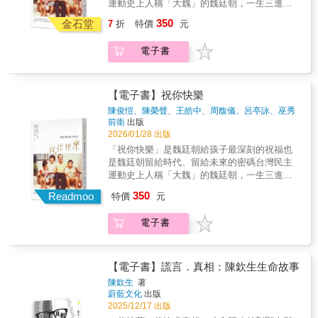
運動史上人稱「大魏」的魏廷朝，一生三進三
每一個生命都受到珍視，每一段過往都獲得尊
主得來不易，也向我們揭示理解與傾聽是跨越
美國，最後以一百零六歲高齡辭世。張敏之與
出政治黑牢，以十七餘年的精華歲月被囚，藉
重。每一次回顧都是邁向共生未來的基石，鋪
350
世代的功課。翻開這套書，猶如在微光中前
金石堂
王培五夫婦歷經二十世紀動盪中國的炮火煙
7
折
特價
元
以爭取民主自由，抵抗威權。但在「完滿人格
設一條堅實的人權之路，目的地是一個更溫
行，看見人心細緻的紋理，也看見島嶼如何從
硝，也經歷過臺灣白色恐怖時期的血腥肅殺，
者」的美譽之外，他不得不成為一個在家庭中
暖、更美好的臺灣。
創傷之中學習共生。天光並非自然降臨，乃由
他們是中國和臺灣歷史的一部分，最後全溶入
電子書
缺席的丈夫與父親。為了彌補這些缺憾，他寫
無數人曾經的苦難與堅持所照亮的方向。上
了汪洋萬里之外的另一個國度……共同推薦
給妻子與孩子大量的家書，成為他在獄中堅持
冊：起．於威權的歷史／承．擔理想的受難戒
（依姓名筆劃排列）林寶安／國立澎湖科技大
下去的重要力量。本書收錄六篇專文，分別從
嚴三十八年，是臺灣近代史一道不得不面對的
學通識教育中心教授陳芸娟／國內第一本「山
「自由主義」、「教育理念」、「家庭觀」、
【電子書】祝你快樂
傷痕與淬鍊，換來的不僅是一頁頁遭受國家機
東流亡學生」論文作者、山東流亡學生陳永昌
「童趣」、「人生選擇」與「生活觀察」等視
陳俊愷、陳榮聲、王皓中、周馥儀、呂亭詠、巫秀
器壓迫的檔案，更是無數生命在幽暗中承擔理
女兒馮賢賢／資深媒體人、前公共電視總經理
角切入，深度分析魏廷朝寫給兒子「大可」魏
淇
著
前衛
出版
想、追求自由的真實軌跡。從「戒嚴70」的脈
單德興／中央研究院歐美研究所兼任研究員謝
新奇、女兒「小筠」魏筠的書信。在「完滿人
2026/01/28 出版
絡溯源，到「臺北，監獄，雙城記事」所構築
仕淵／國立成功大學歷史學系副教授「讓大時
格者」的形象之外，讓我們更貼近魏廷朝的思
「祝你快樂」是魏廷朝給孩子最深刻的祝福也
的政治犯中心，直視「虛構的手榴『蛋』」與
代的黑暗與光明為人所知與省思……且將寃
想與內心，從中窺見他對平凡幸福的渴望與追
是魏廷朝留給時代、留給未來的密碼台灣民主
「紅字」背後的恐懼，以及「監獄中的女體」
抑、憤怒，還給歷史。更把真理、正義，留給
求，對自由民主的想望與祝福，發現一個更完
運動史上人稱「大魏」的魏廷朝，一生三進三
所承受的肉身與精神創傷。這是一場穿越時空
社會。」──張彤（張敏之與王培五夫婦三兒
整、更立體、更貼近你我生命經驗的魏廷朝，
出政治黑牢，以十七餘年的精華歲月被囚，藉
的叩問，邀請國人「卻顧所來徑」，在字裡行
子）「在新一波歷史補課潮中，這個血淚編織
350
體會他自由思想的日常與家庭實踐，愛家庭與
Readmoo
特價
元
以爭取民主自由，抵抗威權。但在「完滿人格
間感受那個「無可迴避的時代」。《望向天光
的故事，需要被臺灣人銘記。我們是要選擇自
愛土地一以貫之的生命哲學。專序追想──楊黃
者」的美譽之外，他不得不成為一個在家庭中
回首人權》回顧歷史，更是對人權普世價值的
由民主，還是要接受極權宰制？制度與價值的
美幸（彭明敏文教基金會董事長）邱萬興（民
電子書
缺席的丈夫與父親。為了彌補這些缺憾，他寫
堅定召喚，提醒我們記取歷史教訓，為臺灣的
選擇，將決定臺灣的未來。」──馮賢賢（資深
主運動影像工作者）堅韌推薦──一份跨越台灣
給妻子與孩子大量的家書，成為他在獄中堅持
民主天光點燃不滅的希望之火。
媒體人、前公共電視總經理）
民主進程的愛，字句都在澆灌自由的種子茁
下去的重要力量。本書收錄六篇專文，分別從
壯。──林秉宥（新北市議員）給孩子最綿長的
「自由主義」、「教育理念」、「家庭觀」、
【電子書】謊言．真相：陳欽生生命故事
愛，給台灣民主最深遠的寄託。──黃守達（台
「童趣」、「人生選擇」與「生活觀察」等視
陳欽生
著
中市議員）每一則壯烈的革命故事，其實都是
角切入，深度分析魏廷朝寫給兒子「大可」魏
蔚藍文化
出版
溫暖的愛：愛自己的家人，愛這座島嶼，是希
新奇、女兒「小筠」魏筠的書信。在「完滿人
2025/12/17 出版
望大家可以幸福快樂的祝福。──藍士博（二二
格者」的形象之外，讓我們更貼近魏廷朝的思