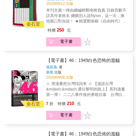
★數十張珍貴歷史照片、版畫插圖，加深讀者
翠、兩岸政策協會副秘書長張宇韶博士、詩人
的靈魂畫下「亡者之姿」，帶二二八受難者重
2020/06/12 出版
對白色恐怖時代肅殺氛圍以及台灣民眾勇於組
／專欄作家陸之駿──一致推薦！ 嘉義廣播電
返榮耀。 這本書在二二八過往研究者點起的
本刊文責一律由總編輯鄭南榕負責 目錄頁數不
織抗爭的認知。 ★超越省籍矛盾的認識框架，
台：「台灣同胞都已經起來反抗暴政了！澎湖
燭光下前進，有二二八書中罕見的論點，刻劃
詳具作者姓名 總聽別人說Nylon，這一次，換
從階級觀點反思轉型正義的意涵。
人還在睡嗎？你們澎湖這些青年死了是嗎？還
的力道和文學性也前所未見。 & 本書特色 & ★
他親口對你說！ ★精選鄭南榕《自由時代》週
是說你們不敢啊？」 馬公要塞司令史文桂：
金石堂
拉開歷史視角，以日中政權的認同與語言轉
刊編輯室報告33篇！ ★加收鄭南榕名言哲思
「澎湖島上的仕紳們為保民盡力協調，未引起
250
特價
元
換，寫二二八世代身陷的困境與希望。 ★跨越
集、《自由時代》週刊改名歷程！ ■編輯部選
更大混亂、未捲入二二八事件。」 過去在歷史
受難家屬個人記憶與以地域史，企圖完整勾勒
文挑選準則： 一、呼應現代政治情勢之觀點。
紀錄上，澎湖人被認為「沒有參與二二八事
電子書
二二八事件的偉作。 ★以嚴謹論述、生動文
二、體現鄭南榕對於身而為人的尊嚴之信念。
件」，甚至因此由國民政府設立了「西瀛勝境
筆，重建二二八事件中人民的力量，相當具有
三、傳遞鄭南榕對於自由、人權、民主思想體
碑」，以茲表揚。它被視為澎湖人「乖巧」的
動態感。 ★以轉型正義觀點，揭露統治者罪
系的切片。 鄭南榕：「我們要的是徹頭徹尾、
證據，卻更是歷史修正主義的極致。 在親伯公
責。 ★筆鋒帶感情，表現出作者女性敏銳的觀
不折不扣的自由。」 身為出版人，鄭南榕將文
【電子書】46：1949白色恐怖的濫觴
趙文邦的經歷、菊島耆老的口耳相傳、有限的
察力，以及長年對二二八知識的累積，是一本
字化作武器，用以抵禦極權政府對於人民自由
歷史文獻中，作者鳴鏑得以窺見有別於統治者
張辰漁
著
站在台灣立場所表現的二二八。 ★百餘張珍貴
的侵擾。 身為創作者，鄭南榕將文字化作棲身
前衛
出版
認知脈絡下的文本，決意用筆記錄下來，不讓
歷史照片，有如立體的二二八紙上紀念館。 &
之所，讓受迫害者在字裡行間得以喘息。 身為
2020/04/06 出版
這些親友的奮鬥隨著時代演變而被遺忘。 「日
※本書初版為遠足文化《激越與死滅：二二八
革命者，鄭南榕將文字化作星火，以身為柴，
本時代還有米吃，祖國來了反而沒有米吃」。
☆ 用漫畫把台灣找回來 ☆ 【漫談台灣
世代民主路》，本書為內容增訂版。
點燃熊熊烈焰，照亮下一個世代的光明未來。
在國民政府光復台灣後，因統治政權的貪腐欺
&mdash;&mdash;通往黎明的路上】系列漫畫
由革命出版人鄭南榕所創辦的《自由時代》雜
壓、經濟崩盤與糧食匱乏的種種困境，長期累
第一彈！ 二二八事件後的勇敢抗暴 台灣白色
誌，第一期於一九八四年三月十二日發行，最
積的民怨在1947年的二月二十七日緝捕私菸事
恐佈的起始濫觴 軍警闖入校園大規模濫捕學生
210
後一期於一九八九年十一月十一日出刊，歷經
金石堂
7
折
特價
元
件正式爆發。 緊張的情勢也蔓延到澎湖，因語
的四六事件 ◎關於本書◎ 島嶼吞噬悲傷，土地
鄭南榕殉道仍持續出版，五年八個月的時間
言不通，馬公司令部士兵開槍打傷無辜婦女，
掩埋記憶；悲傷不曾存在，記憶只成回憶。 柯
裡，出版共計三〇二期，不僅創下臺灣出版史
電子書
開始發生零星衝突。熱血青年們受到嘉義電台
景耀與黎元君在孩童時目睹過二二八時菁英被
上遭國民黨政權查禁次數最多的紀錄，也成為
的激勵，更意外得知陳儀向史文桂下令派船運
槍殺的場景，兩人久久無法忘懷。多年後兩人
臺灣社會萌發本土意識的深刻推力。 在他殉道
輸槍枝與子彈載往南台灣，送至「高雄屠夫」
分別進入台大以及師範學院就讀，他們結識許
三十年之際，香港、印尼、西巴布亞、伊拉
彭孟緝手中，對起義民眾大開殺戒，而集結在
多學長姐與志同道合的朋友並參與社團，而柯
【電子書】46：1949白色恐佈的濫觴
克、厄瓜多等地陸續點燃抗爭之火， 而臺灣也