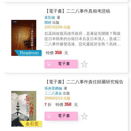
樣勇於追求個人理想的生命史，並不容易被台
過當代藝術的途徑，謹慎地找出它作為一種創
擔任人大代表，並參與中華人民共和國法以及
導，均為口述歷史拼湊，本書作者中央研究院
灣社會知曉，更不用說是理解。《陳逸松回憶
傷的結構和機制，而非僅只將它視為一個創傷
刑事訴訟法等多部法律的修訂工作；1983年離
院士黃彰健先生，以多年來收集的珍貴歷史文
【電子書】二二八事件真相考證稿
錄（戰後篇）：放膽兩岸波濤路》是第一部詳
事件。同時，筆者也想指出，透過二二八紀念
開中國赴美定居。 陳逸松為中共政權服務，使
件，還原了歷史真相，於二二八事件六十週年
細呈現他後半生抉擇與行動的回憶錄，這樣一
黃彰健
著
活動和歷史化所形構的新台灣國家論述，事實
其成為海外黑名單，長期不能回到台灣，直到
之際，完成本書。
本書，確實有助於我們深入理解戰後台海兩岸
聯經
出版
上是父權下的產物，具有非常嚴格的邊界，它
解嚴後的1997年才再度踏上故土，三年後辭世
2007/02/09 出版
史中許多陌生的面向。
讓台灣對二二八事件中菁英男性受難者以外的
於美國休斯頓。 評論這樣的一生，是非常不容
彭孟緝收復高雄市政府，是暴徒先開槍？戰後
女性和其他人完全被遺忘，或是被短暫地紀
易的事情。最適切的解答就是「人道主義」。
從日本歸來的台籍日本兵及日本浪人，造成二
念，然後很快地又被遺忘。創傷的力量來自於
陳逸松關心的是為被壓迫者爭取自由，在這樣
二八事件爆發迅速、惡化蔓延於全島？高雄歷
佛洛伊德所發現的機制，這機制不僅造成個人
的原則下，他坦然與中國共產黨合作，無論是
史博物館對二二八高雄事件的簡介，誤導了台
心理上的痛苦，也對文化認同和傳統的形塑有
協助修訂憲法或者刑事訴訟法等法令，其出發
358
Readmoo
特價
元
灣人民？《二二八事件研究報告》定本存心抹
所影響，亦即：早期創傷&mdash;&mdash;潛
點均在於「保障人權」，無論中國的法律條文
黑彭孟緝？二二八事件發生已六十年，這一道
伏&mdash;&mdash;防衛&mdash;&mdash;精
和實際施行的狀況有多大的落差，陳逸松只是
電子書
歷史的傷痕，迄今仍影響全台灣，甚至海峽兩
神官能症&mdash;&mdash;受壓抑的局部復
盡一己之力去實踐自己的理想，而非站在中國
岸中國人民的福祉。以往有關二二八事件的報
返。本書會說明二二八事件在台灣的記憶形成
之外空言批評。 在過去數十年裡，像陳逸松這
導，均為口述歷史拼湊，本書作者中央研究院
過程中，如何一再重複這個創傷結構的循環。
樣勇於追求個人理想的生命史，並不容易被台
院士黃彰健先生，以多年來收集的珍貴歷史文
筆者的建議則是，二二八事件具有創傷的性
【電子書】二二八事件責任歸屬研究報告
灣社會知曉，更不用說是理解。《陳逸松回憶
件，還原了歷史真相，於二二八事件六十週年
質，只有透過見證和聆聽創傷，這個創傷的循
張炎憲總編
著
錄（戰後篇）：放膽兩岸波濤路》是第一部詳
之際，完成本書。
環才有可能轉變。 本書特色 一、首部以針對二
二二八基金
出版
細呈現他後半生抉擇與行動的回憶錄，這樣一
二八事件與紀念美展所呈現的藝術、文學作品
2006/02/13 出版
本書，確實有助於我們深入理解戰後台海兩岸
的美學實踐，爬梳當代台灣國族和文化認同與
350
史中許多陌生的面向。
7
折
特價
元
主體性的專論。 二、批判現行普遍的「紀念」
形式與困境，提出應具有更深沉的文化意義與
電子書
企圖，以及理解二二八事件歷史化的脈絡與發
金石堂
展，並見證和感同身受地聆聽，創傷才能獲得
實質的轉換與達到紀念的目的。 三、本書結合