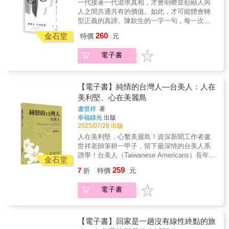
一代接著一代追求真相，才會明瞭並彰顯人與
八事件紀念基金會執行長）見到魏廷朝先生在
想與內心，從中窺見他對平凡幸福的渴望與追
人之間共通共有的價值。如此，才可能體會轉
獄中給子女的書信內容，感嘆其將自身所受的
求，對自由民主的想望與祝福，發現一個更完
型正義的真諦。陳欽生的一字一句，每一次訴
苦難，化作喜樂給旁人的偉大情操，是真正的
整、更立體、更貼近你我生命經驗的魏廷朝，
說，都是一次與過往巨大陰霾的戰鬥：「我們
人格者！──周立軒（資深國會助理）魏廷朝在
260
體會他自由思想的日常與家庭實踐，愛家庭與
金石堂
特價
元
是政治受難者，但從未捏造生謠、從未虛言道
箝制中寫下的「祝你快樂」，是父愛，也是對
愛土地一以貫之的生命哲學。專序追想──楊黃
假。我們忍痛回憶、一再訴說，為的是希望無
自由的渴求。台灣人或許少有快樂的機會，卻
美幸（彭明敏文教基金會董事長）邱萬興（民
電子書
端加諸我們身上的悲劇不再重演。」一個馬來
始終懷抱盼望。我們努力傳承記憶，是為了讓
主運動影像工作者）堅韌推薦──一份跨越台灣
西亞僑生一場莫須有的冤獄一段橫跨半世紀的
歷史的重量化為基石，讓下一代能在更美好的
民主進程的愛，字句都在澆灌自由的種子茁
尋路與救贖。僑生追夢：一場無妄之災的開始
世界裡，真正擁抱幸福。──沈伯洋（立法委
壯。──林秉宥（新北市議員）給孩子最綿長的
陳欽生（人稱「生哥」）的生命故事，是一部
員）魏廷朝在最絕望、最黑暗的牢獄裡，卻把
【電子書】純情的台灣人—台美人：人在
愛，給台灣民主最深遠的寄託。──黃守達（台
橫跨國界、穿透白色恐怖黑暗時代的個人史
細微的光，照射在一封封的家書裡。他的身體
美利堅、心在美麗島
中市議員）每一則壯烈的革命故事，其實都是
詩。陳欽生1967年懷抱夢想來到臺灣，就讀臺
被關在牢裡，但他的心靈是個完全陪伴孩子成
溫暖的愛：愛自己的家人，愛這座島嶼，是希
盧世祥
著
南成功大學化學工程學系，然而一紙錯誤的選
長的爸爸。他回到牢房，舉起顫抖的手，寫
幸福綠光
出版
望大家可以幸福快樂的祝福。──藍士博（二二
擇與一樁毫無關聯的事件，將他的黃金年華推
「你要好好愛護妹妹」這幾個字，這份愛的火
2025/07/28 出版
八事件紀念基金會執行長）見到魏廷朝先生在
入國家暴力的深淵。酷刑煉獄：死刑起訴與虛
焰，炙熱到綠島再冷的海風，都吹不熄。這本
獄中給子女的書信內容，感嘆其將自身所受的
人在美利堅，心繫美麗島！資深新聞工作者盧
構的謊言1971年，陳欽生被情治單位以謊言誘
書，是一本給父母與孩子同理、對話的參考教
苦難，化作喜樂給旁人的偉大情操，是真正的
世祥老師筆耕一甲子，留下最深情的台美人系
捕，原由竟是與他無涉的「臺南美國新聞處爆
本。──張之豪（基隆市議員）◎國家人權博物
人格者！──周立軒（資深國會助理）魏廷朝在
譜學！台美人（Taiwanese Americans）長年旅
炸案」。他被帶往不詳之地，遭受殘酷非人道
金石堂
館出版補助
箝制中寫下的「祝你快樂」，是父愛，也是對
居國外，人才遍佈商界、政界、學術界，不論
的酷刑和精神凌虐。在長達數十小時不准睡
259
7
折
特價
元
自由的渴求。台灣人或許少有快樂的機會，卻
教育程度與收入多寡，對於台灣社會進步發
覺、不准眨眼、不准飲食的疲勞訊問中，他被
始終懷抱盼望。我們努力傳承記憶，是為了讓
展、台灣文化推廣總是不遺餘力。深刻的台灣
強迫坐著，牙齒被擊落三顆，甚至被逼舔食自
電子書
歷史的重量化為基石，讓下一代能在更美好的
意識與國族認同，持續強化台美人社群聯帶，
己吐出的血，被倒吊灌水，造成永久性的嗅覺
世界裡，真正擁抱幸福。──沈伯洋（立法委
使他們成為台灣民主化運動中的重要角色。本
與聽覺傷害。儘管查無實證，情治單位仍以虛
員）魏廷朝在最絕望、最黑暗的牢獄裡，卻把
書作者盧世祥為資深媒體人，回顧二戰後台灣
構的內容，騙取他抄寫了一份「自白書」。他
細微的光，照射在一封封的家書裡。他的身體
社會的民主化歷程，勾勒國內外政治經濟結構
【電子書】回家是一趟沒有線性終點的旅
被移送警備總部景美看守所，並在軍法審判
被關在牢裡，但他的心靈是個完全陪伴孩子成
劇變，見證超過一甲子的台美人，如何串聯、