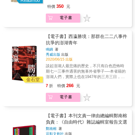
Readmoo
的偕同之旅──記路竹支部與遺族的追尋〉專
剪報，二二八事發後第三天《中華日報》的頭
決。這個案件，就是1950年爆發的「台灣省工
350
特價
元
章。 &
版標題「台南市民大會要求立即實施市長民
委郵電總支部案」。 & 官方判決書指稱，這些
選」，她停留了下來。她意識到群眾的力量，
郵電工人是受到地下黨員煽動蠱惑，才會「參
電子書
也看到清楚的民主訴求，但更想知道的是，那
加叛亂組織」，然而，事情的真相究竟是什
跳動的歷史主體，那敢將生命燃燒獻祭給台灣
麼？台灣的郵電工人為何會在二二八事件後仍
的人，為何承受難忍之痛，讓子彈穿過胸膛？
不畏威權走上街頭遊行？郵務工會又為何會和
他們究竟身處一個什麼樣的時代？面臨什麼樣
【電子書】西瀛勝境：那群在二二八事件
地下黨扯上關係？這個幾乎被遺忘的工潮，又
的困境？想改變的又是什麼？ 歷史在我們體
抗爭的澎湖青年
可以為今日的轉型正義和工人運動帶來什麼樣
內隨著血液浮沉，先烈留下的血印在前方引
的省思？ & 本書透過梳理第一手史料、訪談多
鳴鏑
著
路。十年來她潛入歷史，找尋二二八時人人躍
位郵電案受難者，以及重現當年郵電工人創辦
秀威出版
出版
起，在白色恐怖黑幕降臨前，曾經有過的民主
的刊物《野草》，深度描繪、再現戰後台灣勞
2020/06/15 出版
響動，激烈、熱情、鋪天蓋地。而統治者長年
工和底層民眾的苦悶和不滿，乃至紛紛投入抗
談起澎湖人最悲痛的歷史，不只有白色恐怖時
以光復之姿斷開的日本時代，對二二八世代而
爭的激情年代。對於重建台灣白色恐怖真相，
期七一三事件遇害的無辜外省學子──本省籍的
言，是同一本未撕完的日曆，沒有一天斷開
反思轉型正義的當代意涵，都具有非凡的意
澎湖人們，實際上也在1947年的三月三日，團
過。兩種語言、兩種國旗、兩種身分認同，在
金石堂
義。 & & 本書特色 ★白色恐怖僅僅是「冤假
結起來反抗威權體制。他們在馬公港以肉身、
身分轉換的瞬間，政權的暴力如何加諸於他們
266
7
折
特價
元
錯」案？二二八事件後再也沒有大規模的工人
草繩阻擋了軍隊運載武器赴台的船隻，保護了
身上？ 必須重返歷史，了解他們的集體心
抗爭？本書翻轉你對白色恐怖的刻板印象，重
部分高雄同胞的性命！他們的領導者是一位年
緒。何以光復歡迎曲變了調，以全面的反抗終
電子書
新打開轉型正義的視野！ ★打破以「個別受難
僅二十三歲的青年，但他們的故事，卻被抹消
結。聽見潘木枝、盧炳欽及陳澄波等人，殉難
者」為中心的白色恐怖敘事，以「案件」為中
在二二八事件的史冊之中。 在地青年作家鳴
前站在人民立場講話的聲音。也終於懂得潘木
心重建郵電案的來龍去脈，更全面地掌握白色
鏑，取材地方文獻、耆老口述歷史以及自身家
枝的遺書「為市民而死，身雖死猶榮」，是在
恐怖的脈絡和本質。 ★收錄郵電案受難者的第
族故事，獲得國藝會創作補助，尋回轉型正義
【電子書】本刊文責一律由總編輯鄭南榕
怎樣的時空飄搖下。而武裝抗爭者的生命本
一手訪談證言，以及郵電工人編輯的刊物《野
工程中被遺落的重要拼圖，以家族史折射澎湖
負責：《自由時代》雜誌編輯室報告文選
身，就是遺書。他們的遺書，以鮮血書寫。她
草》內容選讀，還原戰後台灣的政治經濟狀
這座島嶼的前世今生──一部根據澎湖二二八史
一字一句打著反抗者的節拍前進，完成「戰鬥
鄭南榕
著
況，與廣大勞工追求民主和社會平等的心聲。
實書寫的專著小說！ 東華大學華文系教授楊
曲」、「殉難之愛」等篇章。她為反抗者不屈
逗點文創社
出版