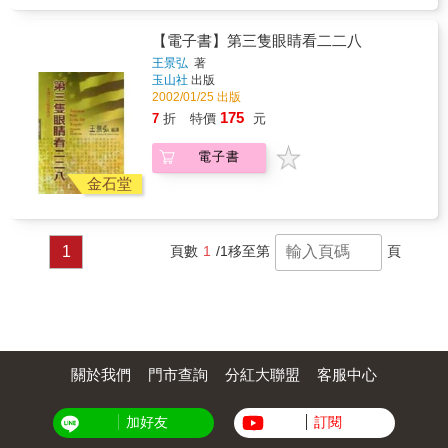
了精神分析學的「創傷理論」，並從女性主義
文化理論，試圖在家父長制的社會下，找回二
【電子書】第三隻眼睛看二二八
二八事件中消失了的女性主體。
王景弘
著
玉山社
出版
2002/01/25 出版
175
7
折
特價
元
電子書
金石堂
1
頁數
1
/1
移至第
頁
關於我們
門市查詢
分紅大聯盟
客服中心
加好友
訂閱