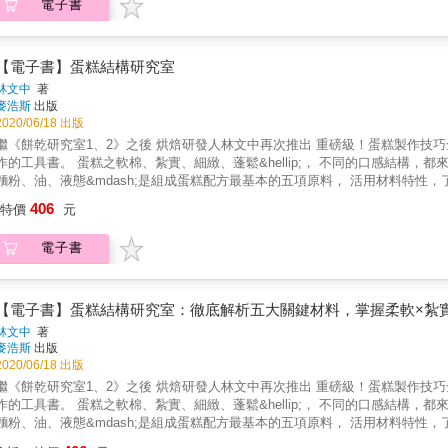
接單營業也超輕鬆！ 同時為經營咖啡甜點店的作者，為了因應大量製作的需求，特別收錄「專為想創業的你」設計「大量製作海綿蛋糕不失
電子書
等做法，按部就班掌握要領，並熟練成為專屬自己的拿手作品！ 本書特色 【特色1】絕不失敗蛋糕捲專書攻略，從基本到變化技法一次學會，融
自己的拿手作品！ 本書從最基本的蛋糕體作法，教你該要有的厚實濕潤、不塌陷軟化，並透過不同的配方餡料中，提供多種食材入甜點的技
法和特色，讓蛋糕捲風味更加突顯。作者認為與其用許多份食譜做出各種蛋糕
作品。 【特色2】結合多年的教學實際經驗，大格圖解＋階段式步驟說明，讓初學者無障礙學習！ 作者本身除了經營咖啡甜點店，開設烘
【電子書】蛋糕結構研究室
焙課程已有七年經驗，其中蛋糕捲課程更是深受眾人喜愛。由於體驗到一般人
林文中
著
並以大格圖解及階段式步驟說明，向讀者分享製作成功的訣竅，幫助各位在家能輕鬆、優雅地做
麥浩斯
出版
的獨創配方，添加不同風味及變化，打造視覺和味蕾的雙重饗宴！ 本書收錄帶有高級感大人風味的清爽酸甜「開心果佐無花果蛋糕捲」、層次豐
2020/06/18 出版
富餡料滿滿的「蜂蜜南瓜蛋糕捲」、帶有焙茶酥脆口感的「焙茶拿鐵蛋糕捲」，
餅乾研究室1、2》之後 烘焙研發人林文中再次推出 重磅級！蛋糕製作技巧全書 《蛋糕結構研究室》不僅是一本蛋糕食譜書，也是一本蛋糕製
歡迎，朴祗賢老師的獨家設計配方！ 【特色4】送禮自用或接單營業皆可用的人氣配方，照著做出職人級微甜不膩的極致美味！ 作者本身也是
書。 蛋糕之軟棉、紮實、細緻、蓬鬆&hellip;， 不同的口感結構，都來自於五大基礎材料的配方比例！ 用科學的方法學烘焙！ 蛋、糖、
經營咖啡甜點店的老闆，本書精選出店內最人氣、回購率最高的蛋糕捲口味，
麵粉、油、液態&mdash;是組成蛋糕配方最基本的五項原料， 活用材料特性，了解不同種類蛋糕的比例基礎結構， 就可製作出基本的三大類蛋糕
創的口味都能令人眼睛為之一亮。 &
; 麵糊類蛋糕、海綿蛋糕、戚風類蛋糕。 書中有系統的從蛋少，油、糖、粉多的紮實磅蛋糕配方開始， 接著談海綿類蛋糕，再到蛋多，
406
特價
元
、糖、粉少的鬆軟戚風蛋糕， 並增加無油海綿、無油戚風兩種蛋糕的基礎結構。 首先分析五大蛋糕的配方結構比， 了解蛋、糖、油、粉、水各
配方中扮演什麼角色？ 誰多誰少會造成哪些影響？如何烤出理想的風味口感？ 接下來，便可依照原則，想要清爽、或鬆軟、紮實&hellip;都能
電子書
適當的配方調整。 只要掌握原料特性，你也可以開始寫出自己的蛋糕配方。 一起跟著本書進入蛋糕的研究世界，發掘材料間有趣的化學變
0道經典美味的蛋糕配方， 輕鬆享受愉快的烘焙時光～ 重奶油蛋糕： 磅蛋糕、瑪德蓮、費那雪、布朗尼、千層蛋糕... 海綿
綿蛋糕、雞蛋海綿蛋糕&hellip; 無油海綿蛋糕： 長崎蛋糕、海綿蛋糕（捲）... 戚風蛋糕： 鮮奶油蛋糕、波士頓派、中空模戚風、
糕捲&hellip; 無油戚風蛋糕： 夏洛特蛋糕捲、布曬爾、淑女手指&hellip; & 〔本書特色〕 ・破解蛋糕配方的基礎方程式！ 蛋、糖、麵粉、
【電子書】蛋糕結構研究室：徹底解析五大關鍵材料，掌握柔軟×紮實
油、液態，是蛋糕配方的五大基礎，依不同的材料配比與製作方式，就可做出
林文中
著
於蛋糕會產生怎麼樣的質地與口感變化。 ・徹底解析蛋糕know-how 想要減少甜度、讓蛋糕更鬆軟、降低油膩感，或者提高化口性、口感更濕潤
麥浩斯
出版
&hellip;，各種對於蛋糕的期待與想像，都能透過材料比例的組合來掌握。
2020/06/18 出版
，提供詳細的烘焙原理 作者一直以來都以科學的方式製作烘焙，蛋糕相較於餅乾，配方的考量更為多樣複雜，因此在前面的
餅乾研究室1、2》之後 烘焙研發人林文中再次推出 重磅級！蛋糕製作技巧全書 《蛋糕結構研究室》不僅是一本蛋糕食譜書，也是一本蛋糕製
篇幅，將三大類蛋糕＋五大基礎食材的相對關係，做了十分透徹的分析，當製作過程遇
書。 蛋糕之軟棉、紮實、細緻、蓬鬆&hellip;， 不同的口感結構，都來自於五大基礎材料的配方比例！ 用科學的方法學烘焙！ 蛋、糖、
比的蛋糕食譜 收錄60道經典的蛋糕食譜，每個配方都經過嚴謹精算，除了寫出材料份量，也提供精確的百分比，當想要微調配方時，就是最
麵粉、油、液態&mdash;是組成蛋糕配方最基本的五項原料， 活用材料特性，了解不同種類蛋糕的比例基礎結構， 就可製作出基本的三大類蛋糕
考基準。 ・體貼細節的烘焙版面標示 書中每款蛋糕，在版面上皆有細緻的標示，除了模具尺寸、麵糊重量、配方結構，烘烤也是決定成敗
; 麵糊類蛋糕、海綿蛋糕、戚風類蛋糕。 書中有系統的從蛋少，油、糖、粉多的紮實磅蛋糕配方開始， 接著談海綿類蛋糕，再到蛋多，