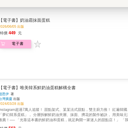
【電子書】奶油霜抹面蛋糕
2026/06/05 出版
449
特價
元
電子書
【電子書】唯美韓系鮮奶油蛋糕解構全書
趙恩伊
著
台灣廣廈
出版
2024/03/28 出版
Instagram超過7萬人追蹤！ 甜點架式、某某法式甜點，雙主廚力推！ 紅遍
「夢幻韓系蛋糕」， 分層拆解鮮奶油夾層、抹面、擠花的製作祕訣， 用美味元素
推薦！── 「光靠這本書的鮮奶油和蛋糕，就足夠開一家迷人的甜點店！」 「我
的「JOY&rsquo;S KITCHEN工作室」， 向來以清新唯美的「韓系鮮奶