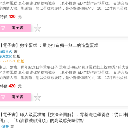
要特殊模具，只用基本的糖、蛋、麵粉和風味食材，卻能透過改變打發程度、
 真心傳達你的祝福誠意! 〔真心推薦 &DIY製作造型蛋糕〕 & 適合所有年齡層閱讀。 & 遇到好友、家人的生日、周年紀念日，一年一
軟的戚風和手指餅乾，讓每一口都是超乎期待的美味。 & 特色4. 獨特的鮮奶
度的情人節、聖誕節，想以蛋糕歡慶時，是否覺得傳統的8、10、12吋圓形蛋糕不足以表達誠意呢？ 這時，不妨改
層，素雅清新的抹面，少許擠花裝飾點綴&hellip;&hellip;同樣是鮮奶油
本書從傳統的草莓奶油、黑森林、純巧克力、抹茶、咖啡到蒙布朗風、焦糖蘋
420
「好吃又好看」的祕訣，教你如何調整打發軟硬度，結合乳酪、水果、咖啡等風
特價
元
食譜，應有盡有，最特別的是設計成數字形狀，創意十足。你可以針對對方的
5. 最清楚的細節掌握！重點式影片示範＋全步驟完整圖解教學 書中從烤蛋糕
如何利用簡單材料將蛋糕裝飾得多采多姿，即使初學者也能輕鬆作出漂亮的成品。 & 若不想
明，並收錄重點工序的影片示範，讓你即使是第一次動手做，也能夠快速掌握成功
電子書
拘泥於傳統慶祝方式，請以DIY的數字蛋糕，和家人、朋友或情人一起愉快度過這些具意義的特殊日子。 &
夠完美做出夢幻鮮奶油蛋糕，是每一位想成為蛋糕職人的夢想！讓這本寶典從
喜歡哪一款呢？ & ❤法式草莓奶油「1」蛋糕：以海綿蛋糕為基礎、「1」數字造型，搭配馬斯卡彭奶油醬，蛋糕面以馬卡龍、草莓、覆盆子
限的可能都讓您一次學齊！」──甜點架式主廚 / Jasmine & 「蛋糕體＋鮮奶油
單裝飾，打造出令人垂涎的傳統經典草莓奶油蛋糕。 & ❤芒果鳳梨「39」蛋糕：蛋糕是油酥餅乾、「39」數字造型，用奶油乳酪醬搭配芒果、
KITCHEN」不藏私分享，如何從基礎烘焙材料，裝飾成唯美韓系鮮奶油蛋糕。烘焙愛好者
鳳梨、奇異果等水果及金盞花等食用花，就妝點出充滿甜酸味的南洋風蛋糕。 & ❤蒙布朗「45」蛋糕：經典的蒙布朗作成「45」數字蛋糕，蛋糕
【電子書】數字蛋糕 ：量身打造獨一無二的造型蛋糕
主廚 / Lai 賴怡君 &
是蛋白霜，以栗子奶油醬、馬斯卡彭醬2種奶油醬，調製出更奢華的口味。 & ❤萬聖節「31」蛋糕：萬聖節是10月31日，所以蛋糕的數字用
加藤里名
著
「31」。利用巧克力油酥餅乾，加上南瓜奶油醬、奶油乳酪醬及棉花糖、巧克力脆餅、
布克文化
出版
「星形」蛋糕：若不想只用數字，也可用星形打造節日慶祝糕點，搭配馴鹿、
2022/06/30 出版
好利用，簡單製作出這樣的英式糕點。只要將切小塊的海綿蛋糕、卡士達醬、縱向剖半的草
日、婚禮、周年紀念日等重要日子 還在以傳統的圓形蛋糕獻上祝福嗎? 給大家一個不同的選擇 從1〜9選任何數字，以數字形狀 設計出令人驚喜
莓、棒狀的烤蛋白霜等放入器皿裡就完成。 &
 真心傳達你的祝福誠意! 〔真心推薦 &DIY製作造型蛋糕〕 & 適合所有年齡層閱讀。 & 遇到好友、家人的生日、周年紀念日，一年一
度的情人節、聖誕節，想以蛋糕歡慶時，是否覺得傳統的8、10、12吋圓形蛋糕不足以表達誠意呢？ 這時，不妨改
本書從傳統的草莓奶油、黑森林、純巧克力、抹茶、咖啡到蒙布朗風、焦糖蘋
420
特價
元
食譜，應有盡有，最特別的是設計成數字形狀，創意十足。你可以針對對方的
如何利用簡單材料將蛋糕裝飾得多采多姿，即使初學者也能輕鬆作出漂亮的成品。 & 若不想
電子書
拘泥於傳統慶祝方式，請以DIY的數字蛋糕，和家人、朋友或情人一起愉快度過這些具意義的特殊日子。 &
喜歡哪一款呢？ & ❤法式草莓奶油「1」蛋糕：以海綿蛋糕為基礎、「1」數字造型，搭配馬斯卡彭奶油醬，蛋糕面以馬卡龍、草莓、覆盆子
單裝飾，打造出令人垂涎的傳統經典草莓奶油蛋糕。 & ❤芒果鳳梨「39」蛋糕：蛋糕是油酥餅乾、「39」數字造型，用奶油乳酪醬搭配芒果、
鳳梨、奇異果等水果及金盞花等食用花，就妝點出充滿甜酸味的南洋風蛋糕。 & ❤蒙布朗「45」蛋糕：經典的蒙布朗作成「45」數字蛋糕，蛋糕
【電子書】職人級蛋糕捲【技法全圖解】：零基礎也學得會！從口味
是蛋白霜，以栗子奶油醬、馬斯卡彭醬2種奶油醬，調製出更奢華的口味。 & ❤萬聖節「31」蛋糕：萬聖節是10月31日，所以蛋糕的數字用
潤」、「奶油霜濃郁滑順」的高級感美味甜點
「31」。利用巧克力油酥餅乾，加上南瓜奶油醬、奶油乳酪醬及棉花糖、巧克力脆餅、
朴祗賢
著