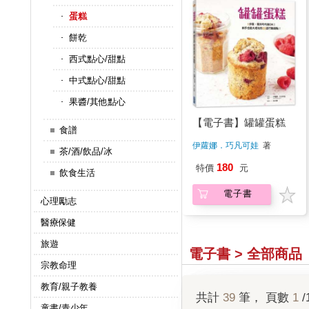
蛋糕
餅乾
西式點心/甜點
中式點心/甜點
果醬/其他點心
【電子書】罐罐蛋糕
食譜
伊蘿娜．巧凡可娃
著
茶/酒/飲品/冰
180
特價
元
飲食生活
電子書
心理勵志
醫療保健
旅遊
電子書 > 全部商品
宗教命理
教育/親子教養
共計
39
筆， 頁數
1
/
童書/青少年