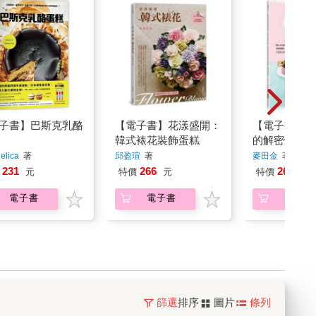
子書】巴斯克乳酪
【電子書】花漾盛開：
【電子書】麥
韓式裱花裝飾蛋糕
的解密烘焙：
零失敗！88
lica
著
邱盈瑄
著
麥田金
著
裝飾午茶餅乾
231
266
266
元
特價
元
特價
元
西點
電子書
電子書
電子書
篩選
排序
圖片
條列