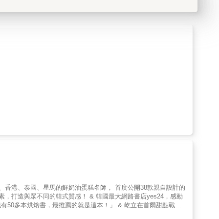
韓國、香港、泰國、星馬的鮮奶油蛋糕名師， 首度公開38款親自設計的
，打造與眾不同的韓式質感！ & 韓國最大網路書店yes24，感動
有50多本烘焙書，最推薦的就是這本！」 & 屹立在首爾甜點戰區
油蛋糕」聞名。 豐富多層次的口感，獨到的風味，極簡的質感， 成立近十