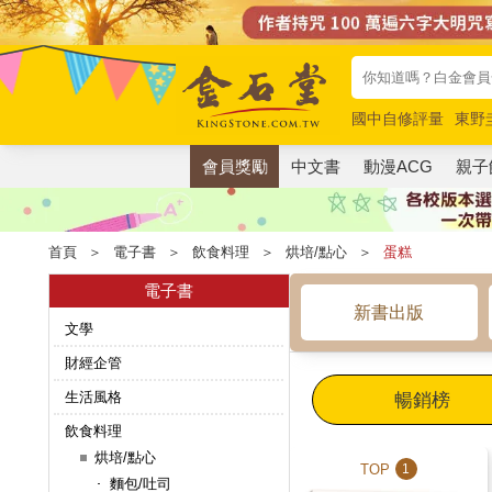
國中自修評量
東野
唯紅花綻放
奧德賽
會員獎勵
中文書
動漫ACG
親子
首頁
＞
電子書
＞
飲食料理
＞
烘培/點心
＞
蛋糕
電子書
新書出版
文學
財經企管
生活風格
暢銷榜
飲食料理
烘培/點心
TOP
1
麵包/吐司