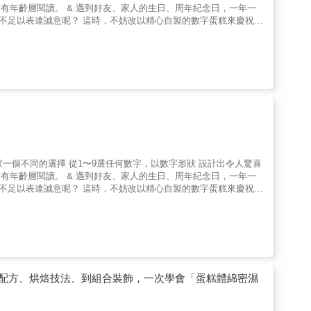
順序，做出全蛋法、分蛋法、舒芙蕾法三種口感的海綿蛋糕，以及柔
油技法！從夾層、抹面到擠花裝飾的多層次變化 香濃不膩的特製夾
以精心自製的數字蛋糕來慶祝!
，也可以擁有多層次的風味與口感！恩伊老師將在本書中徹底傳授鮮奶油
果塔風、香緹蛋白霜風，不論是傳統、法式、日式或特殊口味的蛋糕
味材料，做出「從沒想過可以這麼好吃」的美味鮮奶油！ & 特色
年齡、品味或節日的數字來設計專屬的蛋糕，獻上滿滿的祝福誠意。
、打發鮮奶油、製作餡料、組裝、裝飾，所有動作都有詳細的圖文說
路徑，用更快的方式迅速上手！ & 甜點職人，誠摯推薦 & 「能
 以下推薦幾款別出心裁的數字蛋糕。
最經典的鮮奶油草莓蛋糕開始教起，到創新的口味組合，各種創意無
」可說是「甜點」的基調。 由韓國首爾的「JOY&rsquo;S
們，不可錯過！──Quelques Patisseries 某某法式甜點
彩糖等裝飾，打造出萬聖節暗黑、搞怪氛圍。 & ❤聖誕節
聖誕紅葉片等餅乾及相關飾品就能輕鬆製出具聖誕氣氛的造型蛋糕。
以精心自製的數字蛋糕來慶祝!
果塔風、香緹蛋白霜風，不論是傳統、法式、日式或特殊口味的蛋糕
年齡、品味或節日的數字來設計專屬的蛋糕，獻上滿滿的祝福誠意。
 以下推薦幾款別出心裁的數字蛋糕。
配方、烘焙技法、到組合裝飾，一次學會「蛋糕體綿密濕
彩糖等裝飾，打造出萬聖節暗黑、搞怪氛圍。 & ❤聖誕節