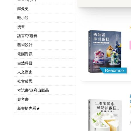
羅曼史
輕小說
漫畫
語言/字辭典
藝術設計
電腦資訊
自然科普
Readmoo
人文歷史
社會哲思
考試書/政府出版品
參考書
新書搶先看★