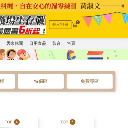
0
登入/註冊
電
居家休閒
日用食品
影音
售票
o版
特價區
免費專區
TOP
TOP
TOP
4
5