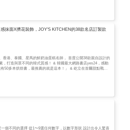
作技巧，更讓她成為亞洲各國爭相邀課的指標性老師。 & 而現
完整公開38堂從蛋糕製作、風味搭配到裝飾設計的「鮮奶油蛋糕系列課
創甜點， 從零細說如何讓「蛋糕更蓬鬆」「鮮奶油更清爽」的好吃
a piece of cake！ & 本書特色 & 特色1. 韓國名師首
om鄭賀蠕同為韓國甜點裝飾指標，也是彼此的蛋糕老師！恩伊老師的
用食材風味堆疊，無論是大眾化的巧克力、草莓、牛奶，或是特殊的
X擠花裝飾，JOY’S KITCHEN的38款名店訂製款
方！從基礎到進階，自由應用的美味方程式 不只是配方，更是蛋糕設
最受學生、顧客喜愛的配方，逐一解構成蛋糕體、夾層、抹面、裝飾說明，可
、香草蘋果翻轉蛋糕、馬斯卡彭純白蛋糕！ & 特色3. 入口即化
種「JOY&rsquo;S KITCHEN」的招牌蛋糕體製法，不需
順序，做出全蛋法、分蛋法、舒芙蕾法三種口感的海綿蛋糕，以及柔
韓國、香港、泰國、星馬的鮮奶油蛋糕名師， 首度公開38款親自設計的
油技法！從夾層、抹面到擠花裝飾的多層次變化 香濃不膩的特製夾
，打造與眾不同的韓式質感！ & 韓國最大網路書店yes24，感動
，也可以擁有多層次的風味與口感！恩伊老師將在本書中徹底傳授鮮奶油
有50多本烘焙書，最推薦的就是這本！」 & 屹立在首爾甜點戰區
味材料，做出「從沒想過可以這麼好吃」的美味鮮奶油！ & 特色
油蛋糕」聞名。 豐富多層次的口感，獨到的風味，極簡的質感， 成立近十
、打發鮮奶油、製作餡料、組裝、裝飾，所有動作都有詳細的圖文說
作技巧，更讓她成為亞洲各國爭相邀課的指標性老師。 & 而現
路徑，用更快的方式迅速上手！ & 甜點職人，誠摯推薦 & 「能
完整公開38堂從蛋糕製作、風味搭配到裝飾設計的「鮮奶油蛋糕系列課
最經典的鮮奶油草莓蛋糕開始教起，到創新的口味組合，各種創意無
創甜點， 從零細說如何讓「蛋糕更蓬鬆」「鮮奶油更清爽」的好吃
」可說是「甜點」的基調。 由韓國首爾的「JOY&rsquo;S
a piece of cake！ & 本書特色 & 特色1. 韓國名師首
們，不可錯過！──Quelques Patisseries 某某法式甜點
om鄭賀蠕同為韓國甜點裝飾指標，也是彼此的蛋糕老師！恩伊老師的
用食材風味堆疊，無論是大眾化的巧克力、草莓、牛奶，或是特殊的
方！從基礎到進階，自由應用的美味方程式 不只是配方，更是蛋糕設
最受學生、顧客喜愛的配方，逐一解構成蛋糕體、夾層、抹面、裝飾說明，可
、香草蘋果翻轉蛋糕、馬斯卡彭純白蛋糕！ & 特色3. 入口即化
種「JOY&rsquo;S KITCHEN」的招牌蛋糕體製法，不需