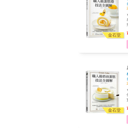
& ❤乳脂鬆糕：用剩的麵糰，丟掉很可惜，你可以好
感？ ★首次公開店內配方，
飛、 烘焙作家 OREO
金石堂
破
會成
的拿手
受
你職
寶典！」 韓
次公
金石堂
家