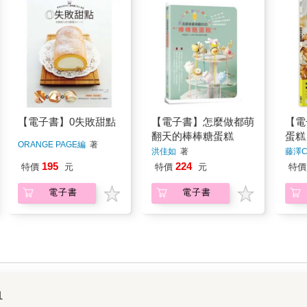
【電子書】0失敗甜點
【電子書】怎麼做都萌
【電
翻天的棒棒糖蛋糕
蛋糕
ORANGE PAGE編
著
洪佳如
著
藤澤Ce
195
224
特價
元
特價
元
特價
電子書
電子書
1