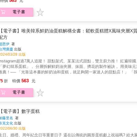
563
特價
元
年來，無論教學或販售，始終是甜點人心中的夢幻逸品！& 獨具特色的風格與製
在，JOY&rsquo;S KITCHEN將招牌的訂製款配方，不藏私集結成書， 
電子書
程」！ 全面圖解開心果柳橙蛋糕、番茄牛奶蛋糕、桑格利亞調酒蛋糕等人氣獨
關鍵， 用獨家研發的技巧，重新詮釋「蛋糕＋鮮奶油」的更多可能！ 讓視覺與味蕾的快樂都
度出書！風靡韓國甜點界的唯美風格鮮奶油蛋糕 本書作者趙恩伊，和Congm
美感獨幟一格，擅長以簡單的鮮奶油勾勒浪漫質感，餐飲出身的她，更懂得善
【電子書】唯美韓系鮮奶油蛋糕解構全書：鬆軟蛋糕體X風味夾層X質感抹面
小黃瓜、南瓜、藍紋起司，都能組合出驚艷美味！ & 特色2. 分層拆解獨家配
配方
計學！全書將38款恩伊老師創立「JOY&rsquo;S KITCHEN」以來，
趙恩伊
著
以照做，也可以自由組合出專屬訂製款，做出外面買不到的西瓜提拉米蘇杯子蛋糕
台灣廣廈
出版
的蛋糕體！基本的工具材料，也能有截然不同口感 因為簡單，更需要講究！書中收錄五
2024/03/28 出版
要特殊模具，只用基本的糖、蛋、麵粉和風味食材，卻能透過改變打發程度、
Instagram超過7萬人追蹤！ 甜點架式、某某法式甜點，雙主廚力推！ 紅遍
軟的戚風和手指餅乾，讓每一口都是超乎期待的美味。 & 特色4. 獨特的鮮奶
「夢幻韓系蛋糕」， 分層拆解鮮奶油夾層、抹面、擠花的製作祕訣， 用美味元素
層，素雅清新的抹面，少許擠花裝飾點綴&hellip;&hellip;同樣是鮮奶油
推薦！── 「光靠這本書的鮮奶油和蛋糕，就足夠開一家迷人的甜點店！」 「我
「好吃又好看」的祕訣，教你如何調整打發軟硬度，結合乳酪、水果、咖啡等風
的「JOY&rsquo;S KITCHEN工作室」， 向來以清新唯美的「韓系鮮奶
5. 最清楚的細節掌握！重點式影片示範＋全步驟完整圖解教學 書中從烤蛋糕
563
75
折
特價
元
年來，無論教學或販售，始終是甜點人心中的夢幻逸品！& 獨具特色的風格與製
明，並收錄重點工序的影片示範，讓你即使是第一次動手做，也能夠快速掌握成功
在，JOY&rsquo;S KITCHEN將招牌的訂製款配方，不藏私集結成書， 
夠完美做出夢幻鮮奶油蛋糕，是每一位想成為蛋糕職人的夢想！讓這本寶典從
電子書
程」！ 全面圖解開心果柳橙蛋糕、番茄牛奶蛋糕、桑格利亞調酒蛋糕等人氣獨
限的可能都讓您一次學齊！」──甜點架式主廚 / Jasmine & 「蛋糕體＋鮮奶油
關鍵， 用獨家研發的技巧，重新詮釋「蛋糕＋鮮奶油」的更多可能！ 讓視覺與味蕾的快樂都
KITCHEN」不藏私分享，如何從基礎烘焙材料，裝飾成唯美韓系鮮奶油蛋糕。烘焙愛好者
度出書！風靡韓國甜點界的唯美風格鮮奶油蛋糕 本書作者趙恩伊，和Congm
主廚 / Lai 賴怡君 &
美感獨幟一格，擅長以簡單的鮮奶油勾勒浪漫質感，餐飲出身的她，更懂得善
【電子書】數字蛋糕
小黃瓜、南瓜、藍紋起司，都能組合出驚艷美味！ & 特色2. 分層拆解獨家配
加藤里名
著
計學！全書將38款恩伊老師創立「JOY&rsquo;S KITCHEN」以來，
布克文化
出版
以照做，也可以自由組合出專屬訂製款，做出外面買不到的西瓜提拉米蘇杯子蛋糕
2022/06/30 出版
的蛋糕體！基本的工具材料，也能有截然不同口感 因為簡單，更需要講究！書中收錄五
日、婚禮、周年紀念日等重要日子 還在以傳統的圓形蛋糕獻上祝福嗎? 給大家一個不同的選擇 從1〜9選任何數字，以數字形狀 設計出令人驚喜