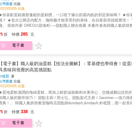
「星形」蛋糕：若不想只用數字，也可用星形打造節日慶祝糕點，搭配馴鹿、
台灣廣廈
出版
好利用，簡單製作出這樣的英式糕點。只要將切小塊的海綿蛋糕、卡士達醬、縱向剖半的草
2022/05/05 出版
莓、棒狀的烤蛋白霜等放入器皿裡就完成。 &
★你喜歡蛋糕捲那蓬鬆的蛋糕體，一口咬下爆出奶霜內餡的邪惡美味嗎？ ★你著迷那柔滑細膩的奶油淋醬，大口咬下包裹著蛋糕體的豐富滿足
咖啡廳才能享受到的美味，在自家廚房就能實現！ Youtuber Ciao! Kitchen巧兒灶咖、ROBISTORE旅人食光 李彼
の甜食町──甜點職人聯合推薦 本書作者為韓國人氣烘焙教室咖啡店甜點師&mdash;&mdash;朴祗賢， 結合「多年教學經
驗」與「不失敗的關鍵細節」，從獨家配方與人氣餡料口味，不藏私大公開。 為傳達製作甜點應抱持「學的多不如學的精」的態度，精選10道突
285
75
折
特價
元
視覺與味蕾想像的蛋糕捲， 詳盡說明製作過程及成功訣竅，讓烘焙新手也能快速提高成功率！ 教你從最基礎的概念教起── 從配方、攪拌技巧
開始，做出不裂開、不塌陷的鬆軟綿密蛋糕體，香甜四溢的奶油霜調配祕訣；
電子書
等做法，按部就班掌握要領，並熟練成為專屬自己的拿手作品！ 本書特色 【特色1】絕不失敗蛋糕捲專書攻略，從基本到變化技法一次學會，融
自己的拿手作品！ 本書從最基本的蛋糕體作法，教你該要有的厚實濕潤、不塌陷軟化，並透過不同的配方餡料中，提供多種食材入甜點的技
法和特色，讓蛋糕捲風味更加突顯。作者認為與其用許多份食譜做出各種蛋糕
作品。 【特色2】結合多年的教學實際經驗，大格圖解＋階段式步驟說明，讓初學者無障礙學習！ 作者本身除了經營咖啡甜點店，開設烘
【電子書】職人級奶油蛋糕【技法全圖解】：零基礎也學得會！從蛋
焙課程已有七年經驗，其中蛋糕捲課程更是深受眾人喜愛。由於體驗到一般人
具美味與視覺的高質感甜點
並以大格圖解及階段式步驟說明，向讀者分享製作成功的訣竅，幫助各位在家能輕鬆、優雅地做
朴祗賢
著
的獨創配方，添加不同風味及變化，打造視覺和味蕾的雙重饗宴！ 本書收錄帶有高級感大人風味的清爽酸甜「開心果佐無花果蛋糕捲」、層次豐
台灣廣廈
出版
富餡料滿滿的「蜂蜜南瓜蛋糕捲」、帶有焙茶酥脆口感的「焙茶拿鐵蛋糕捲」，
2022/05/05 出版
歡迎，朴祗賢老師的獨家設計配方！ 【特色4】送禮自用或接單營業皆可用的人氣配方，照著做出職人級微甜不膩的極致美味！ 作者本身也是
★質地柔軟濕潤的海綿蛋糕，再加上鮮奶油裝飾和水果夾心，交織成難以抗拒的甜點！ ★從打發奶油、夾餡抹面、到裝飾組合及分
經營咖啡甜點店的老闆，本書精選出店內最人氣、回購率最高的蛋糕捲口味，
人級的製作技巧！ 甜點主廚 / 郭士弘、甜點架式主廚 / Jasmine──強力推薦 「想要自己做出美味又漂亮的綿密奶油蛋糕，這本書絕對是必讀
創的口味都能令人眼睛為之一亮。 &
國人氣烘焙教室咖啡店甜點師&mdash;&mdash;朴祗賢，因一款長得像炸雞的奶油蛋糕，風靡韓國全網及IG，成為甜點排隊名店，首
開店內獨家配方！ 結合「多年教學經驗」與「不失敗的關鍵細節」，從獨家配方與人氣餡料口味，不藏私大公開。 為傳達製作甜點應抱持
338
75
折
特價
元
「學的多不如學的精」的態度，精選13款突破視覺與味蕾想像的奶油蛋糕，詳盡
傳授！從零開始學做奶油蛋糕不失敗的三大關鍵： 1.&& &綿密厚實蛋糕體 奶油蛋糕的核心就是蛋糕體，本書教你因著蛋糕口味不同而搭配出時
電子書
而「鬆軟濕潤」時而「厚實綿密」的質地，並收錄特殊風味的艾草粉、黃豆粉等海綿蛋糕作法，創造出獨家
糕，奶油就分為「夾餡」、「抹面」及「裝飾」三大部分，因此要做出美味的