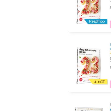
的造型蛋糕
& 本書還教授最基本的3種麵糰和奶油醬的作法，以及
Readmoo
你最
簡
& ❤乳脂鬆糕：用剩的麵糰，丟掉很可惜，你可以好
生
的造型蛋糕
& 本書還教授最基本的3種麵糰和奶油醬的作法，以及
金石堂
你最
簡