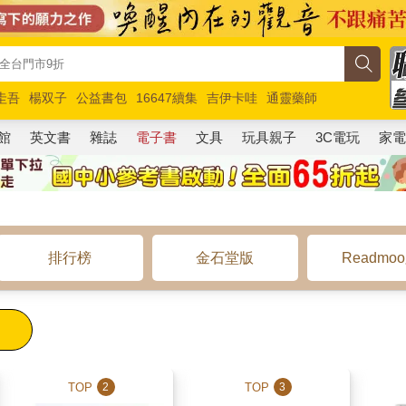
圭吾
楊双子
公益書包
16647續集
吉伊卡哇
通靈藥師
路邊攤新作
馬斯克
玩具總動員5
超慢跑
館
英文書
雜誌
電子書
文具
玩具親子
3C電玩
家
排行榜
金石堂版
Readmo
TOP
TOP
2
3