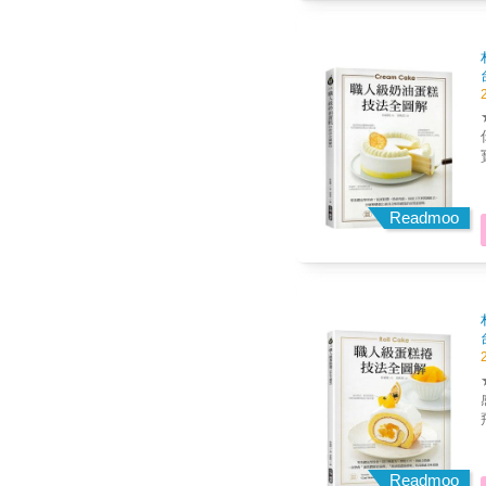
都
提升。 本書特
握
你職
寶典！」 韓
次公
家
Readmoo
讓你
都
提升。 本書特
握
感？ ★首次公開店內配方，
飛、 烘焙作家 OREO
破
Readmoo