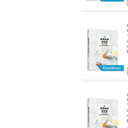
讓你
會成
的拿手
繼《
受
作的工具
&mdash
油
自在
Readmoo
作出
化， 或者，直接跟著6
蛋糕： 蒙布朗海
生乳蛋
對
向。 ・發揮研究精神
繼《
作的工具
百分
好的參
&mdash