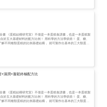
敗的關鍵」以及「蛋糕擠花的技巧」，讓你輕鬆應付團購接單，同時保持一定的水準口味。 &
，不如拿著同一份食譜反覆製作十遍、二十遍，完全熟練到成為自己
製作捲蛋糕時容易犯的錯誤與難處，因此在本書中能融合這些心得，
出漂亮又美味的蛋糕捲。 【特色3】市面上買不到
將飲品變蛋糕的「榛果摩卡蛋糕捲」，本書收錄10款咖啡店內最
不論是作為送禮甜點或是創業接單，只要按照作者配方自行研發，獨
×濕潤×蓬鬆終極配方比
麵糊類蛋糕、海綿類蛋糕及戚風類蛋糕，書中將透徹解析各種比例，
作者以實驗精神，細細解說不同變因所帶來的變化，提供更多理解面
到困難時，希望能為大家帶來幫助與突破。 ・精確份量與