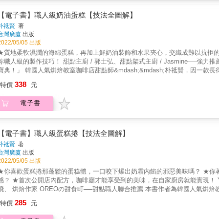
不一樣，製作出完美比例的奶油蛋糕。 3.&& &不失敗抹面技巧 抹面成功與否關係著蛋糕看起來是否精緻漂亮，加上表層裝飾是提升視覺與風味
的一大重點。作者從夾餡奶油到整個蛋糕體的抹面技巧不藏私大公開，且透過
【電子書】職人級奶油蛋糕【技法全圖解】
色 【特色1】絕不失敗奶油蛋糕攻略，從基本到變化技法一次學會，融會成自己的拿手作品！ 本書教你從最基礎的奶油打發技巧及
朴祗賢
著
程度說明、奶油夾餡濃度調整，到製作出不同質地的蛋糕體，提供多種食材加
台灣廣廈
出版
要領，並熟練成為專屬自己的拿手作品！ 【特色2】結合多年的教學實際經驗，大格圖解＋階段式步驟說明，讓初學者無障礙學習！ 作者本身
2022/05/05 出版
除了經營咖啡甜點店，開設烘焙課程已有七年經驗，其中奶油蛋糕課程更是深
★質地柔軟濕潤的海綿蛋糕，再加上鮮奶油裝飾和水果夾心，交織成難以抗拒的甜點！ ★從打發奶油、夾餡抹面、到裝飾組合及分
處，因此在本書中融合這些心得，並以大格圖解及階段式步驟說明，向讀者分享製
人級的製作技巧！ 甜點主廚 / 郭士弘、甜點架式主廚 / Jasmine──強力推薦 「想要自己做出美味又漂亮的綿密奶油蛋糕，這本書絕對是必讀
3】從大眾口味到獨創配方，添加不同風味及變化，打造視覺和味蕾的雙重饗宴！ 本書公開由朴祗賢老師獨家設計，最受歡迎的13款奶油蛋糕
國人氣烘焙教室咖啡店甜點師&mdash;&mdash;朴祗賢，因一款長得像炸雞的奶油蛋糕，風靡韓國全網及IG，成為甜點排隊名店，首
如，常見的草莓鮮奶油蛋糕，特別注重濕潤蛋糕體和清爽的奶油夾餡；以及一
開店內獨家配方！ 結合「多年教學經驗」與「不失敗的關鍵細節」，從獨家配方與人氣餡料口味，不藏私大公開。 為傳達製作甜點應抱持
338
對味；以及獨家口味的艾草糖酥蛋糕，從海綿蛋糕、卡士達醬到抹面奶油皆拌入
特價
元
「學的多不如學的精」的態度，精選13款突破視覺與味蕾想像的奶油蛋糕，詳盡
油蛋糕」的黃豆糖酥蛋糕，特別的風味，不論是新手或是烘焙老手，都值得一試。 【特色4】獨家收錄！大量海綿蛋糕的製作關鍵以及擠花
傳授！從零開始學做奶油蛋糕不失敗的三大關鍵： 1.&& &綿密厚實蛋糕體 奶油蛋糕的核心就是蛋糕體，本書教你因著蛋糕口味不同而搭配出時
接單營業也超輕鬆！ 同時為經營咖啡甜點店的作者，為了因應大量製作的需求，特別收錄「專為想創業的你」設計「大量製作海綿蛋糕不失
電子書
而「鬆軟濕潤」時而「厚實綿密」的質地，並收錄特殊風味的艾草粉、黃豆粉等海綿蛋糕作法，創造出獨家
糕，奶油就分為「夾餡」、「抹面」及「裝飾」三大部分，因此要做出美味的
不一樣，製作出完美比例的奶油蛋糕。 3.&& &不失敗抹面技巧 抹面成功與否關係著蛋糕看起來是否精緻漂亮，加上表層裝飾是提升視覺與風味
的一大重點。作者從夾餡奶油到整個蛋糕體的抹面技巧不藏私大公開，且透過
【電子書】職人級蛋糕捲【技法全圖解】
色 【特色1】絕不失敗奶油蛋糕攻略，從基本到變化技法一次學會，融會成自己的拿手作品！ 本書教你從最基礎的奶油打發技巧及
朴祗賢
著
程度說明、奶油夾餡濃度調整，到製作出不同質地的蛋糕體，提供多種食材加
台灣廣廈
出版
要領，並熟練成為專屬自己的拿手作品！ 【特色2】結合多年的教學實際經驗，大格圖解＋階段式步驟說明，讓初學者無障礙學習！ 作者本身
2022/05/05 出版
除了經營咖啡甜點店，開設烘焙課程已有七年經驗，其中奶油蛋糕課程更是深
★你喜歡蛋糕捲那蓬鬆的蛋糕體，一口咬下爆出奶霜內餡的邪惡美味嗎？ ★你著迷那柔滑細膩的奶油淋醬，大口咬下包裹著蛋糕體的豐富滿足
處，因此在本書中融合這些心得，並以大格圖解及階段式步驟說明，向讀者分享製
咖啡廳才能享受到的美味，在自家廚房就能實現！ Youtuber Ciao! Kitchen巧兒灶咖、ROBISTORE旅人食光 李彼
3】從大眾口味到獨創配方，添加不同風味及變化，打造視覺和味蕾的雙重饗宴！ 本書公開由朴祗賢老師獨家設計，最受歡迎的13款奶油蛋糕
の甜食町──甜點職人聯合推薦 本書作者為韓國人氣烘焙教室咖啡店甜點師&mdash;&mdash;朴祗賢， 結合「多年教學經
如，常見的草莓鮮奶油蛋糕，特別注重濕潤蛋糕體和清爽的奶油夾餡；以及一
驗」與「不失敗的關鍵細節」，從獨家配方與人氣餡料口味，不藏私大公開。 為傳達製作甜點應抱持「學的多不如學的精」的態度，精選10道突
285
對味；以及獨家口味的艾草糖酥蛋糕，從海綿蛋糕、卡士達醬到抹面奶油皆拌入
特價
元
視覺與味蕾想像的蛋糕捲， 詳盡說明製作過程及成功訣竅，讓烘焙新手也能快速提高成功率！ 教你從最基礎的概念教起── 從配方、攪拌技巧
油蛋糕」的黃豆糖酥蛋糕，特別的風味，不論是新手或是烘焙老手，都值得一試。 【特色4】獨家收錄！大量海綿蛋糕的製作關鍵以及擠花
開始，做出不裂開、不塌陷的鬆軟綿密蛋糕體，香甜四溢的奶油霜調配祕訣；