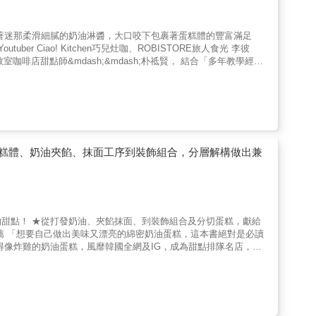
聖誕紅葉片等餅乾及相關飾品就能輕鬆製出具聖誕氣氛的造型蛋糕。
另外，更延伸介紹可以與蛋糕捲完美結合的糖漬水果、甘納許、糖霜
，不如拿著同一份食譜反覆製作十遍、二十遍，完全熟練到成為自己
糕體、奶油夾餡、抹面工序到裝飾組合，分層解構做出兼
製作捲蛋糕時容易犯的錯誤與難處，因此在本書中能融合這些心得，
出漂亮又美味的蛋糕捲。 【特色3】市面上買不到
將飲品變蛋糕的「榛果摩卡蛋糕捲」，本書收錄10款咖啡店內最
切蛋糕，獻給
不論是作為送禮甜點或是創業接單，只要按照作者配方自行研發，獨
說明製作過程及成功訣竅，讓烘焙新手也能快速提高成功率！ 獨
口味。 2.&& &濃醇香奶油夾餡 一塊蛋
蛋糕，奶油絕對是關鍵。本書教你不同用途的奶油，打發程度及濃度