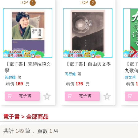
TOP
TOP
1
2
【電子書】黃碧端談文
【電子書】自由與文學
【電
學
九歌傳
高行健
著
夫俗
黃碧端
著
蔡文甫
169
176
1
特價
元
特價
元
特價
電子書
電子書
電子書 > 全部商品
共計
149
筆， 頁數
1
/4