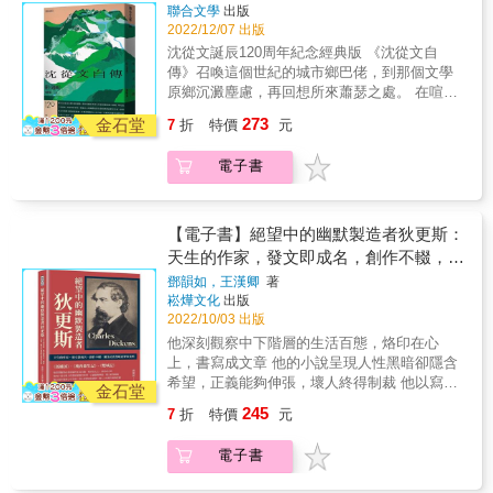
翁羅孚、丈夫羅海星先後成為「國家的囚
入伍當小兵，復又棄軍從文，上北京求學，一
聯合文學
出版
徒」，周蜜蜜以至親身份照應、擔憂奔走的經
心成為作家。說曰自傳，其實不過年方二十，
2022/12/07 出版
歷，終於羅海星獲釋，在倫敦獲當時英國首相
流離的傳奇故事蘊藏無盡的熱情，從而激起面
沈從文誕辰120周年紀念經典版 《沈從文自
馬卓安在唐寧街十號首相府接見。在種種的變
對生活的勇氣與信心；樸實文字的背後隱伏著
傳》召喚這個世紀的城市鄉巴佬，到那個文學
化、波折與磨難中，周蜜蜜以作家、女性的視
傷懷悲痛，亦見證記錄了大時代的變遷。 《邊
原鄉沉澱塵慮，再回想所來蕭瑟之處。 在喧囂
角，既捲入其中又保持一種旁觀的清醒，為歷
城》描繪自然純樸的湘西風土人情，藉由天真
蒸騰的時代，沈從文的作品是一帖能讓人鎮靜
史寫下了個人的證詞&mdash;&mdash;而它同
273
的船家少女翠翠所經歷的愛情悲劇，田園牧歌
金石堂
7
折
特價
元
舒緩下來的良方。──范銘如／專文導讀 沈從文
時是一個愛情故事，有樸素的浪漫。周蜜蜜寫
般的邊城世界，表現出人性的真摯與苦澀。 &
作品意涵淡遠，深邃雋永，融合成長經歷、不
的這些故事，都是善良、正直、優雅、興味盎
電子書
隨俗的人生觀與文學堅持，描繪鄉土，筆調直
然的，善感天真的視角與筆觸，在旁觀中為歷
率，野趣橫生，粗礫中散發著美感，為中國現
史作一番女性的敘事。女性視角與筆觸令本書
代文學開創出獨樹一格的鄉土抒情流派。 《沈
更為柔和易讀，在嚴苛譎變的大歷史有不少溫
從文自傳》合《從文自傳》與《邊城》於一
【電子書】絕望中的幽默製造者狄更斯：
情的閃光。
帙： 《從文自傳》從童稚打架、逃學起筆，到
天生的作家，發文即成名，創作不輟，關
入伍當小兵，復又棄軍從文，上北京求學，一
注社會黑暗並帶來光明
鄧韻如，王漢卿
著
心成為作家。說曰自傳，其實不過年方二十，
崧燁文化
出版
流離的傳奇故事蘊藏無盡的熱情，從而激起面
2022/10/03 出版
對生活的勇氣與信心；樸實文字的背後隱伏著
他深刻觀察中下階層的生活百態，烙印在心
傷懷悲痛，亦見證記錄了大時代的變遷。 《邊
上，書寫成文章 他的小說呈現人性黑暗卻隱含
城》描繪自然純樸的湘西風土人情，藉由天真
希望，正義能夠伸張，壞人終得制裁 他以寫作
的船家少女翠翠所經歷的愛情悲劇，田園牧歌
金石堂
發洩心中苦痛，將心碎傳達給讀者，親人之死
般的邊城世界，表現出人性的真摯與苦澀。 &
245
7
折
特價
元
催生經典悲劇 他是享譽世界的傳奇小說家──狄
更斯 & 「這是最美好的時代，這是最糟糕的時
電子書
代&hellip;&hellip;這是光明的季節，這是黑暗的
季節；這是希望之春，這是失望之冬。」 & ▎