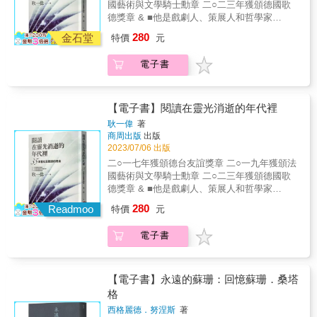
馬與柯林頓傳記作者【關於米契爾，他們這麼
謝哲青（作家） 好評推薦 本書是文學愛好者，
國藝術與文學騎士勳章 二○二三年獲頒德國歌
俗之爭」的背景下，文壇作家批評偵探小說通
傑克．凱魯亞克的公路奧德賽（現已成為標誌
說】「當『新新聞』記者上岸時，米契爾已經
尤其是那些熱愛旅行的人的必讀之作。但這本
德獎章 & ■他是戲劇人、策展人和哲學家
俗、不入流，更有人認為「寫犯罪小說的女
性的駕車之旅），了解這些旅程如何在一些有
在海灘上迎接他們。」──《第四版草稿》作
書的意義遠不止於此，它打開了一扇窗，讓讀
■「一本書必須像一把斧頭，它能擊破我們心中
人，精神肯定不正常」。 & 1926 年，在出版代
280
史以來最偉大的文學思想中留下印記。 屢獲殊
金石堂
特價
元
者、當代美國非虛構寫作大師約翰．麥克菲
者以全新的視野看待旅行。正如《波特萊爾沒
那片冰封的海」──卡夫卡。 & 作者耿一偉老
表作《羅傑．艾克洛命案》名聲如日中天之
榮的作家崔維斯．艾伯洛以引人入勝的見解，
（John McPhee）「米契爾與E．B．懷特並列
有去成印度》中引用的克莉絲蒂所說：「只有
師，身為一個愛書人，多年來為文學、哲學以
時，阿嘉莎卻面臨了母親逝世、丈夫外遇、婚
深入探討了世界上著名文學作品創作背後的故
《紐約客》史上最好的作家。」──查爾斯．麥
電子書
當你獨自旅行時，你才會意識到外面的世界會
及藝術等領域的中文出版著作撰寫導讀，和讀
姻瀕臨破裂的打擊。某天晚上，她在家中留下
事，包括《德古拉》、《白鯨記》、《東方快
格拉斯（Charles McGrath），前《紐約客》編
如何保護你、與你成為朋友。」作家的旅程可
者分享他的閱讀經驗，吟詠回味，不知不覺
一封信，就離奇失蹤多日。 & 當阿嘉莎再次現
車謀殺案》、《包法利夫人》、《天才先
輯、《紐約時報》書評主編「說他是記者，唯
以成為你的朋友。──旅行從40歲開始（Travel
中，這些導讀便累積成繁華似錦的書評書介著
身，她宣稱自己「失憶」、「精神狀態不
生》、雷普利和哈利．波特與魔法石等等，讓
有按笛福是記者的定義；說他是幽默家，也唯
Begins at 40） 當我準備前往德文郡主持一次
作。本書收錄了作者為以下著作撰寫的導論，
【電子書】閱讀在靈光消逝的年代裡
佳」，卻引來輿論群起圍攻，認定她自導自
每一次旅行都栩栩如生。 本書特色 ★&& &追
有按福克納是幽默家的意義。」──史丹利．艾
寫作靜修時，這一切到來了。所有關於作家的
就像一個說書人，為讀者們打開閱讀的大門。
演，為的是博取名聲與報復丈夫。「機關算盡
耿一偉
著
隨世界上最著名的大作家足跡，踏上激發他們
德加．海曼（Stanley Edgar Hyman），美國
旅程，以及旅行如何啟發他們。非常完美！──
《在與世界的對抗中：慢讀卡夫卡》《莎士比
的女作家，在婚變後用人生編織詭計」，這些
商周出版
出版
最偉大作品的旅程。 ★&& &書中收錄了航海筆
四、五〇年代重要文學評論家「約瑟夫．米契
丹．湯普森（Dan Thompson） 當作家走出他
亞故事集》《城堡》《牆：沙特短篇小說》
2023/07/06 出版
論述處處可見「不信女性說詞」的父權陰影，
記、彩色照片和委託製作的地圖，以特別的角
爾是《紐約客》有史以來最優秀的記者。」
們熟悉的環境時，經常會發生特別的事情，正
《邁向王道》《卡夫卡日記》《我就是夏洛
而撰寫克莉絲蒂傳記的男性作家也助長了陰謀
二○一七年獲頒德台友誼獎章 二○一九年獲頒法
度向讀者介紹世界上最偉大思想家的地點、工
——蘇珊．希恩（Susan Sheehan），《紐約
如這本書巧妙地展示了改變一些文學巨人（從
克》《瘟疫》《生命是一場尋求慰藉的旅程》
論流傳至今。 & 這「失蹤的十一天」真相究竟
國藝術與文學騎士勳章 二○二三年獲頒德國歌
作和個性。 名人推薦 少女A 凌性傑（作家）
客》長期撰稿人、普立茲獎非虛構類得主作者
查爾斯．狄更斯到赫爾曼．梅爾維爾）的生活
《雞皮疙瘩》《證詞》《我們人生的最初》
為何？那塊遺失的「小小的拼圖」是什麼？ &
德獎章 & ■他是戲劇人、策展人和哲學家
謝哲青（作家） 好評推薦 本書是文學愛好者，
「約瑟夫．米契爾是二十世紀偉大的藝術家／
和遺產的三十五條路線。──Wanderlust二○二
《後戲劇劇場》《曾經，有個偉大的素描畫
爬梳信件、訪談與對讀小說文本， 重現阿嘉莎
■「一本書必須像一把斧頭，它能擊破我們心中
尤其是那些熱愛旅行的人的必讀之作。但這本
記者，風格可與馬克．吐溫和喬伊斯相提並
二年最佳旅行書籍 &
280
家：卡夫卡和他的41幅塗鴉》《超現實主義宣
Readmoo
特價
元
一生之謎的完整拼圖 & 作家筆下的奇案終要破
那片冰封的海」──卡夫卡。 & 作者耿一偉老
書的意義遠不止於此，它打開了一扇窗，讓讀
論。」——亞歷．威金森（Alec Wilkinson），
言》《空的空間》《劇場與城市》《激進美術
解，作家本人的謎霧也終將撥雲見日。這次，
師，身為一個愛書人，多年來為文學、哲學以
者以全新的視野看待旅行。正如《波特萊爾沒
《紐約客》小說編輯、作家「約瑟夫．米契
館學》《短暫的永恆》《未來藝術革命手冊》
電子書
不再是跟著阿嘉莎筆下的神探白羅和瑪波小姐
及藝術等領域的中文出版著作撰寫導讀，和讀
有去成印度》中引用的克莉絲蒂所說：「只有
爾，是改變我們如何看待美國──特別是紐約──
《開放的門》《海鷗》《透明社會》《時間之
解謎，知名傳記作家兼歷史學家露西．沃斯
者分享他的閱讀經驗，吟詠回味，不知不覺
當你獨自旅行時，你才會意識到外面的世界會
的偉大作家。」——伊恩‧弗瑞哲（Ian
書》《對面的瘋子》《意猶未盡的黃金時代》
利，爬梳過往罕受關注的私人信件、訪談，細
中，這些導讀便累積成繁華似錦的書評書介著
如何保護你、與你成為朋友。」作家的旅程可
Frazier），《紐約客》作家、幽默作者、《西
《童話治療》《在阿爾卑斯山與尼采相遇》
讀小說文本，一一還原歷史情境與社經脈絡，
作。本書收錄了作者為以下著作撰寫的導論，
以成為你的朋友。──旅行從40歲開始（Travel
【電子書】永遠的蘇珊：回憶蘇珊．桑塔
伯利亞之旅》（Travels in Siberia）作者
《機械複製時代的藝術作品》《愛欲之死》
嘗試解答偵探女王留下的未解之謎。 & 她小說
就像一個說書人，為讀者們打開閱讀的大門。
Begins at 40） 當我準備前往德文郡主持一次
格
《跟莎士比亞學創作》《編劇的藝術》《千面
中令人拍案叫絕的謎案，是在什麼樣的情境下
《在與世界的對抗中：慢讀卡夫卡》《莎士比
寫作靜修時，這一切到來了。所有關於作家的
英雄》《作家之路》《想清楚，寫明白：好的
西格麗德．努涅斯
著
構思成篇？她如何看待與自己同時代的作家與
亞故事集》《城堡》《牆：沙特短篇小說》
旅程，以及旅行如何啟發他們。非常完美！──