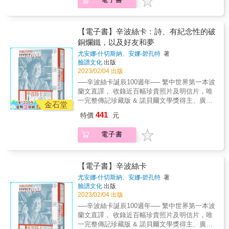
點 作者進行了詳細且有說服力的論述；對於李
珊向我坦承，獲得這樣一個無聊又平凡的名字
罪惡感的兒子。」
活中的人與事。 ◎ 這部童年回憶既是他難得
白生於碎葉、焉耆、哈密、條支、阿富汗等觀
始終讓她開心不起來。「妳看起來不像是叫蘇
一見的個人化作品，又是他對威廉時代的分析
點進行了有力的批駁；針對網路上熱門話題
珊的人」，她會模仿那些對自己這麼說的人。
與批判，這種對現代性及其起源以及意識形態
「李白故里之爭」給出明確答案。 & ◎針對李
．某次跟她共進午餐，我意識到回去工作會遲
【電子書】辛波絲卡：詩、有紀念性的破
的批判，又是與他的其他作品一脈相承的。
白家世問題 作者認為李白岀身並非貴族富商，
到時，立刻從桌邊跳了起來，她態度訕笑，
銅爛鐵，以及好友和夢
◎ 《柏林童年》（1932~1938）包含了班雅
而是普通平民百姓，李白之父並非富商，而是
「坐下！妳不需要那麼準時。別活得那麼卑
明這期間寫作的思想主題，如對語言、藝術乃
尤安娜‧什切斯納、安娜‧碧孔特
著
文學修養很高並繼承了中華文化的隱士，駁斥
微。」卑微是她最喜歡講的詞彙之一。 ．她的
臉譜文化
出版
至本體論的思索等，又包括其在〈機械複製時
了李白之父是胡商，李白是胡人、外國人的觀
不安全感究竟跟性別有多少關係，我們無從得
2023/02/04 出版
代的藝術作品〉和對波特萊爾以及巴黎拱廊街
點。 & ◎李白在蜀中的事跡、詩作 詳實考證李
知。但想到這個驕傲、聰明又有野心的女人成
研究中的著名意象與隱喻，這些意象與隱喻都
──辛波絲卡誕辰100週年── 繁中世界第一本波
白在蜀中的事跡、詩作。學術界對青年李白的
長於女性解放的年代之前，以及她在日常生活
代表著班雅明思想和文學形象的主題是不斷重
蘭文直譯， 收錄近百幅珍貴照片及明信片，唯
隱居地有不同觀點，戴天山、大匡山兩者的關
中得面對多少的偏見，任何人都能想像她一路
複出現的、寓言式的形象。 ＝本書內容＝ 1. 書
一完整傳記珍藏版 & 諾貝爾文學獎得主、廣受
係沒有搞清楚。筆者透過調查研究，明確了它
金石堂
以來受過不少屈辱。 ．你們那裡到底是什麼狀
稿兩種版本緣由 班雅明於1932年正逢他對當時
全世界讀者喜愛的詩人 辛波絲卡 唯一完整傳記
們的具體位置。 & ◎李白在蜀中的交遊 詳細論
況？我記得有個朋友笑著說，「所有人都想像
441
特價
元
德國政經形勢失望而流亡巴黎之際時寫作本
從為波蘭共產黨謳歌到堅持創作自由 辛波絲卡
述李白在蜀中的交遊，特別是與趙蕤的關係及
過各種最不道德的情節，但其實你們那裡的狀
書，1938年完稿。1981年人們在巴黎圖書館發
一生的理想、愛情及生活 「所以有這樣一個世
所受的影響。 & ◎巴蜀文化對李白的影響 論證
況很典型：占有欲強的控制狂母親，還有充滿
電子書
現班雅明1940年離開該城前偷偷藏在那裡的書
界， 它的走勢由我掌握，不受命運影響？ 它的
了李白從小受巴蜀文化的薰陶而形成自己獨特
罪惡感的兒子。」
稿，其中就有1938年寫成的《柏林童年》最後
時間由字句構成的鎖鏈綁住？ 生命都在我的號
的個性。 & ◎各地域文化對李白的影響 李白漫
稿。1988年人們又見到了班雅明該書的另一成
令下永存？」 1997年，也就是辛波絲卡獲頒諾
遊中國各地，先後接受了楚文化、吳越文化、
稿，由於該書保存於德國的基森市，因而稱之
貝爾文學獎一年後，本書的兩位作者安娜‧碧孔
【電子書】辛波絲卡
中原文化、魯文化的影響。李白父輩從西域而
為《柏林童年》基森版。 鑑於基森版和最後稿
特與尤安娜．什切斯納，首次向辛波絲卡提議
來，也接受了西域文化的影響。李白正是由多
尤安娜‧什切斯納、安娜‧碧孔特
著
在內容上有明顯的不同，而且都是經班雅明親
要為她立傳。辛波絲卡的反應是委婉拒絕，一
臉譜文化
出版
元一體化的中華文化孕育岀來的偉大詩人。 &
自整理的，前者出自該寫作的早期，一個出自
如她獲獎前的七十三年人生，一直堅守不過度
2023/02/04 出版
◎地域文化與李白的性格 從地域文化的特定視
晚期，故本書一併收入。 2. 「漫遊者」、「寓
揭露自己的信念。做為波蘭最重要的當代詩人
角，尋求李白的思想性格與詩歌創作的個性特
──辛波絲卡誕辰100週年── 繁中世界第一本波
言作家」、「收集者」敘事風格的展現 第一人
之一，她接受訪談的次數甚至不超過十次。然
徵形成的原因，比較李白與同時代詩人杜甫、
蘭文直譯， 收錄近百幅珍貴照片及明信片，唯
稱書寫、片斷式的書寫，全書由三十段各自獨
而，當她見到兩位作者訪談百位以上的友人，
孟浩然的異同。 & ◎「李白文化」的形成 按文
一完整傳記珍藏版 & 諾貝爾文學獎得主、廣受
立的文字組成，整個文本不具備一般回憶錄和