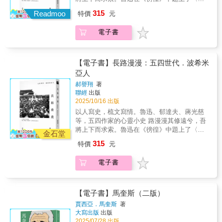
騷〉古句，預言了在「鐵屋子」醒來的五四世
315
Readmoo
特價
元
代未來必須面對的命運。五四世代要走上的漫
漫長路，源頭要從八國聯軍之役說起。這場動
電子書
搖中國根基的戰爭，掀起的不只是二十世紀中
國現代化改革的序幕，更引來爆烈的革命行
動，徹底終結了兩千年的帝制與科舉傳統。然
而改朝換代後，路途從此明朗平坦了嗎？睡在
【電子書】長路漫漫：五四世代．波希米
「鐵屋子」裡的人都醒了嗎？民國初期的荒謬
亞人
世道、來自世界的顛盪動亂，隨同各種躁動思
郝譽翔
著
潮，一齊喚醒了在這段歷史轉折點誕生與成長
聯經
出版
的青年世代。他們是在「鐵屋子」中獨醒的一
2025/10/16 出版
群人，注定要在一條沒有前人走過、幾乎潰不
以人寫史，梳文寫情。魯迅、郁達夫、蔣光慈
成道的路上，憑著一己之力，孤獨徬徨地摸索
等，五四作家的心靈小史 路漫漫其修遠兮，吾
前行。本書透過「孤獨者」魯迅、「零餘者」
將上下而求索。魯迅在《徬徨》中題上了〈離
郁達夫、「短褲黨」蔣光慈三位文人的生命軌
金石堂
騷〉古句，預言了在「鐵屋子」醒來的五四世
跡，以及藉由側寫與他們擦身而過、或攜手同
315
特價
元
代未來必須面對的命運。五四世代要走上的漫
行的眾多同道之人，盡力組織出這一代知識分
漫長路，源頭要從八國聯軍之役說起。這場動
子駁雜、矛盾卻也自由非常的精神圖譜。我們
電子書
搖中國根基的戰爭，掀起的不只是二十世紀中
將目睹到——在青年覺醒的火炬點燃了五四運
國現代化改革的序幕，更引來爆烈的革命行
動的同時，他們邂逅、聚合、相知，卻也照亮
動，徹底終結了兩千年的帝制與科舉傳統。然
了未來分歧的道路起點。這些歧路最終演化成
而改朝換代後，路途從此明朗平坦了嗎？睡在
【電子書】馬奎斯（二版）
更大的分野——中與西、左與右、國與共，直
「鐵屋子」裡的人都醒了嗎？民國初期的荒謬
至最終的兩岸隔海相望。在時代的洪流中，每
賈西亞．馬奎斯
著
世道、來自世界的顛盪動亂，隨同各種躁動思
大寫出版
出版
個人都必須做出選擇，有些選擇或許使他們的
潮，一齊喚醒了在這段歷史轉折點誕生與成長
2025/07/28 出版
生命有如燦爛的煙火，在令人驚詫愕然之餘，