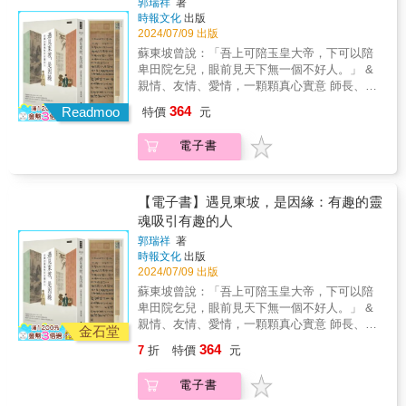
留下了一個時報人清晰的足印。集結眾多故友
郭瑞祥
著
先生為何不寫了？》（Man in Profile），是第
國時報期間，先生秉性謙和良善，每於繁忙的
時報文化
出版
懷想、深深的懷念，永恆追思文集，以茲紀
一部完整追索米契爾的傳記。這位傳奇作家如
新聞工作之餘，廣泛結合政治、經濟、學術、
2024/07/09 出版
念。
何思考？如何寫作？此外，亦嘗試回答困擾讀
文化各方面資源，以自身為平台，溝通交流、
蘇東坡曾說：「吾上可陪玉皇大帝，下可以陪
者和評論家數十年的大哉問：米契爾為何停筆
多方媒合，與人為善，無私奉獻。《中時晚
卑田院乞兒，眼前見天下無一個不好人。」 &
三十年？無論戰前抑或戰後，米契爾耗費數十
報》成立，受命出任第二任社長，《中國時
親情、友情、愛情，一顆顆真心實意 師長、文
年於紐約街頭晃蕩，以文字留下關於這個城市
報》總編輯、社長、發行人，出任中國電視公
友、弟子，一段段惺惺相惜 繫獄、流放、墾
的剪影，永恆而深刻。然而，到了二十世紀七
364
司董事長，前後效力於時報集團近四十年。在
Readmoo
特價
元
荒，一場場危厄橫逆 蘇軾一步步走過64年驚險
〇年代，罪犯、遊民及破敗的基礎設施，使得
台灣民主化過程中，號召師友集思廣益，共同
又精采的日月 與何人相遇，皆是因緣 & 以蘇軾
米契爾逐漸認不出這個生活了大半輩子的城
推動台灣社會、政經、文化的進步發展，並長
電子書
的人際社交圈為觀察點，在豐富的史料基礎
市。這種迷茫困惑，再加上他對自身越來越高
期兼任余紀忠文教基金會董事兼副執行長。時
上，從歐陽修、司馬光、王安石、米芾、秦
的要求，都讓米契爾如履薄冰，最終墜落於無
報成立四十週年之際，力倡「種樹救水源（俟
觀、黃庭堅等眾多北宋人物入手，立體地展現
盡的寫作深淵。儘管米契爾的最後一部作品已
河之清）」等多項社會公共議題，推動台灣邁
蘇軾與大宋三十多位文化精英的命運交織和人
【電子書】遇見東坡，是因緣：有趣的靈
經是半個世紀以前的事，這位已逝的作家仍有
向「公與義的社會」。結合抱負與志業的一
生糾葛。細緻地按照時間脈絡，結合蘇軾所處
魂吸引有趣的人
著深刻的魅力。他的作品、他的故事——尤其
生，在每個崗位都全力以赴，他見證了時代，
的境況際遇，解讀其詩詞作品。 透過蘇軾與家
是那神隱的三十年——都超越了時空，吸引著
留下了一個時報人清晰的足印。集結眾多故友
郭瑞祥
著
人、師友、知己、政敵、弟子等人的社會交
大批追隨者。康克爾這部深受評論界肯定的
時報文化
出版
懷想、深深的懷念，永恆追思文集，以茲紀
往，可一覽北宋文人圈的藝術生活，窺見「烏
2024/07/09 出版
《米契爾先生為何不寫了？》，帶領我們回望
念。
臺詩案」牽涉的諸多往事，充分了解其人格魅
這個曾定義非虛構寫作的傳奇作家，而這頭美
蘇東坡曾說：「吾上可陪玉皇大帝，下可以陪
力和豐富的一生。 「群狼環伺，步步驚心」的
國新聞界的雄獅，也終於走出了曾經威脅著要
卑田院乞兒，眼前見天下無一個不好人。」 &
北宋政治中，細看蘇軾如何展現「一蓑煙雨任
吞噬他的陰影。【各界讚譽】 「一本關於我
親情、友情、愛情，一顆顆真心實意 師長、文
平生」、「也無風雨也無晴」的人生哲學。 &
金石堂
們最偉大的文學記者的權威傳記……康克爾是
友、弟子，一段段惺惺相惜 繫獄、流放、墾
「其於人，見善稱之，如恐不及；見不善斥
364
7
折
特價
元
為約瑟夫・米契爾作傳的理想人選……是關於
荒，一場場危厄橫逆 蘇軾一步步走過64年驚險
之，如恐不盡；見義勇於敢為，而不顧其害。
《紐約客》雜誌精神與紐約報業的傳奇黃金年
又精采的日月 與何人相遇，皆是因緣 & 以蘇軾
用此數困於世，然終不以為恨。」──蘇轍 &
電子書
代的偉大權威之一，名符其實、無愧於傳主的
的人際社交圈為觀察點，在豐富的史料基礎
「如果自己要去古代旅行，會和蘇東坡一起
作家與巧匠。」——布萊克貝利（Blake
上，從歐陽修、司馬光、王安石、米芾、秦