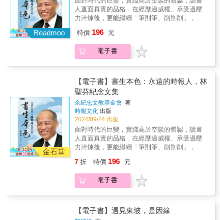
面對時代的巨變，實踐高於空談的體認，讀書
多產且高品質的作品，以及領先時代的寫作方
人直面真實的品格，在經歷過威權、承受過壓
法，成為該雜誌名聲最為響亮的作家之一，並
力淬煉後，更能繼續「筆則筆、削則削」，足
深深影響其後的記者與寫作者，如新新聞之父
為範式。那是一個台灣社會經長期戒嚴，積弊
196
湯姆・沃爾夫和《奇想之年》（The Year of
Readmoo
特價
元
頗深，亟需改革，社會力開始甦醒的時代。國
Magical Thinking）的作者瓊・蒂蒂安等後起的
會漸成變革中心，林聖芬先生觀察敏銳深刻，
優秀文人，卻再沒人能複製其風格。他從報紙
電子書
在大是大非之間，常能不畏壓力，執筆陳詞，
起家，聲名鵲起後輾轉落腳於剛起步的《紐約
針砭時弊，無所顧忌，為推動台灣民主政治的
客》。從二十世紀三〇年代到六〇年代，他宛
發展，善盡心力，在中國時報以健筆為時代做
如紐約的代言人，他走遍城市每一個角落，記
見證。先後出任政治組召集人、採訪主任、副
【電子書】書生本色：永遠的時報人，林
錄下這座偉大的城市裡形形色色的人——從莫
總編輯、副總主筆、時報雜誌總編輯。服務中
聖芬紀念文集
霍克（Mohawk）的鋼鐵工人到史泰登島
國時報期間，先生秉性謙和良善，每於繁忙的
（Staten Island）的牡蠣採集工人，從流落街
余紀忠文教基金會
著
新聞工作之餘，廣泛結合政治、經濟、學術、
時報文化
出版
頭、號稱在撰寫百萬字口述史的「海鷗教授」
文化各方面資源，以自身為平台，溝通交流、
2024/09/24 出版
喬・古爾德到創辦紐約首屈一指的沙龍的老約
多方媒合，與人為善，無私奉獻。《中時晚
翰・麥克索利（Old John McSorley）。然而，
面對時代的巨變，實踐高於空談的體認，讀書
報》成立，受命出任第二任社長，《中國時
曾寫出《我洗耳恭聽》（My Ears Are
人直面真實的品格，在經歷過威權、承受過壓
報》總編輯、社長、發行人，出任中國電視公
Bent）、《喬・古爾德的秘密》（Joe Gould’s
力淬煉後，更能繼續「筆則筆、削則削」，足
司董事長，前後效力於時報集團近四十年。在
金石堂
Secret）等佳作的才子，為何在帶給世人如此
為範式。那是一個台灣社會經長期戒嚴，積弊
台灣民主化過程中，號召師友集思廣益，共同
196
7
折
特價
元
美妙的書寫後，卻突然消匿於文學史，再無新
頗深，亟需改革，社會力開始甦醒的時代。國
推動台灣社會、政經、文化的進步發展，並長
作整整三十年？當米契爾於一九九六年去世
會漸成變革中心，林聖芬先生觀察敏銳深刻，
期兼任余紀忠文教基金會董事兼副執行長。時
電子書
時，他最廣為人知的，不是優雅獨特的寫作風
在大是大非之間，常能不畏壓力，執筆陳詞，
報成立四十週年之際，力倡「種樹救水源（俟
格，而是像沙林傑（J.D. Salinger）那般於巔峰
針砭時弊，無所顧忌，為推動台灣民主政治的
河之清）」等多項社會公共議題，推動台灣邁
之際神隱的事蹟。曾撰寫《紐約客》創辦人哈
發展，善盡心力，在中國時報以健筆為時代做
向「公與義的社會」。結合抱負與志業的一
羅德．羅斯（Harold Ross）傳記的湯瑪斯．康
見證。先後出任政治組召集人、採訪主任、副
【電子書】遇見東坡，是因緣
生，在每個崗位都全力以赴，他見證了時代，
克爾（Thomas Kunkel），所撰寫的《米契爾
總編輯、副總主筆、時報雜誌總編輯。服務中