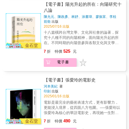
立臺灣師範大學臺灣語文學系副教授向陽的寫
【電子書】陽光升起的所在：向陽研究十
作肇始於詩，卻不囿限於詩，而是遍及散文、
八論
論述、翻譯、兒童文學、時事評析等領域。──
陳允元、陳政彥、林妤、涂書瑋、廖振富、李桂
楊宗翰／國立臺北教育大學語文與創作學系副
媚、陳鴻逸、葉衽榤、葉青青、張俐璇、楊宗翰、
前衛
出版
教授向陽不僅在現代詩創作繳出亮眼的成績，
蔡旻軒、黃崇軒、陳瀅州、彭正翔、呂美親、趙文
2025/07/16 出版
以台語詩與十行詩聞名詩壇，在童詩領域亦有
豪、楊敏夷
著
十八篇橫跨台灣文學、文化與社會的論著，探
相當豐碩之成果。──李桂媚／大葉大學華語中
究十八種不同的向陽精神，面向陽光升起的所
心教師 國立臺北教育大學台灣文化研究所
在。不同時期的向陽曾參與各類文化與文學活
名譽教授、第十屆國家文化藝術基金會董事長
金石堂
動，歷任多種要職，充分展現文學人的社會性
林淇瀁，以「向陽」為筆名，長期耕耘台灣文
525
7
折
特價
元
與運動性。──廖振富／國立中興大學台灣文學
學文化研究與創作領域。他十三歲便立志成為
與跨國文化研究所兼任特聘教授在台語文學運
一位詩人，學生時期加入詩社，而後出版多本
電子書
動還未興起時，《土地的歌》便出版，那可謂
詩集，主編詩刊、報刊。他不僅是一位詩人、
是極度「超前部署」；且無論形式與內容，都
編輯者、學者，還是多產的散文家、兒童文學
展現其強烈的特色與美學內涵。──呂美親／國
作家與報導文學實踐者。 而他的筆，也緊
立臺灣師範大學臺灣語文學系副教授向陽的寫
【電子書】張愛玲的電影史
緊地與台灣社會連繫在一起。在創作上，從二
作肇始於詩，卻不囿限於詩，而是遍及散文、
二八、台灣農民運動、野百合學運、九二一大
河本美紀
著
論述、翻譯、兒童文學、時事評析等領域。──
印刻
出版
地震與SARS，向陽透過詩作反映社會現實，並
楊宗翰／國立臺北教育大學語文與創作學系副
2025/01/16 出版
帶有對台灣的關懷與愛；在編輯台上，他曾因
教授向陽不僅在現代詩創作繳出亮眼的成績，
於戒嚴時期刊登政治色彩鮮明的作品，報刊遭
電影是最完全的藝術表達方式，更有影響力，
以台語詩與十行詩聞名詩壇，在童詩領域亦有
到查禁、本人被警總約談，卻仍不畏強權，讓
更能浸入境界，從四面八方包圍。──張愛玲以
相當豐碩之成果。──李桂媚／大葉大學華語中
台灣的聲音在威權陰影下被看見、被聽
張愛玲為核心的華語電影史，再現她一生對電
心教師 國立臺北教育大學台灣文化研究所
見。 向陽的多重角色、身分與視野，多年
影的熱愛，以及曾經投注心力，卻少見討論的
490
名譽教授、第十屆國家文化藝術基金會董事長
金石堂
7
折
特價
元
下來累積了在文學、文化與社會之間豐富而立
十多部電影劇本。張愛玲的劇本比小說更通俗
林淇瀁，以「向陽」為筆名，長期耕耘台灣文
體的貢獻。 本書輯錄「陽光升起的所在：
易懂，多是以愛情為主題的輕鬆浪漫喜劇，充