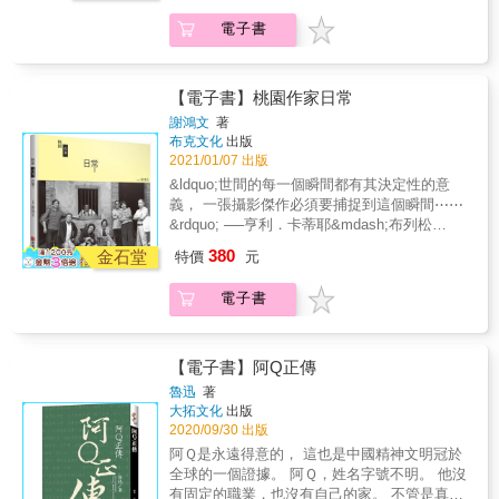
盡在其中。 & &mdash;&mdash;嚴格來說它甚
啡館裡閒坐讀書思考， 在戶外運動飆汗， 在許
中英對照，可資賞鑑。
至不像一本自傳，至少不是你我想像中那種、
電子書
多文學活動中流動， 或與文友的相談歡聚， 與
從童年經驗娓娓道來，一直講述到他如何踏進
小孩或動物玩樂⋯⋯ 卸下作家的身分，每個人
又離開英國情報單位、如何靠著寫作功成名就
終究是一個活活潑潑的人，親切可感， 不再是
的制式自傳。 全書38個章節，勒卡雷訴說了人
只靠文字與讀者溝通的遙遠距離。 & 作家的生
【電子書】桃園作家日常
生中最令他印象深刻、影響他寫作至深的經歷
活氣息，透過影像 感知其與文字同或不同的韻
謝鴻文
著
&mdash;&mdash; & 首度談到自己對世紀間諜
味， 是另一種有意思的閱讀。 & 本書蒐羅定居
布克文化
出版
金&bull;費爾比的看法；他諸多個性鮮明、設定
桃園的37 位作家身影，在徐水富老師的設計
2021/01/07 出版
生動的角色來源，他的小說改編成電視電影的
下， 透過作家們的日常影像，一窺文人丰采：
&ldquo;世間的每一個瞬間都有其決定性的意
經歷，與好萊塢知名演員、導演、編劇打過的
于小鷺 白家華 李光福 余遠炫 向鴻全 邱傑 林
義， 一張攝影傑作必須要捕捉到這個瞬間⋯⋯
交道&hellip;&hellip; 與戰地記者大衛&bull;葛林
世仁 林央敏 林茵 許水富 許悔之 馮輝岳 施政
&rdquo; ──亨利．卡蒂耶&mdash;布列松
威溜進烽火漫天的金邊（間諜小說家說這是他
廷 莊華堂 陳少 陳銘磻 陳謙 葉莎 葉桑 菩提 彭
（Henri Cartier-Bresson） & 當一個作家走出
第一次真實感到子彈從頭上飛過）。在那裡勒
380
素華 黃秋芳 黃娟 張又然 張英珉 &游書珣 賴文
金石堂
特價
元
書房、書桌， 身處於市井擾嚷的菜市場， 在咖
卡雷結識了英勇的法國女子伊薇特&bull;皮耶波
誠 鄧榮坤 鄭清茂 敷米漿 劉正偉 鍾怡雯 鍾肇
啡館裡閒坐讀書思考， 在戶外運動飆汗， 在許
利，她與情人在金邊開運輸公司，平常用飛機
政 謝旺霖 謝鴻文 薛慧瑩 靈歌 &
電子書
多文學活動中流動， 或與文友的相談歡聚， 與
運毒品或寶石，戰時偷渡烽火孤兒出來並為他
小孩或動物玩樂⋯⋯ 卸下作家的身分，每個人
們向法國領事館申請庇護，她堅稱：「他們全
終究是一個活活潑潑的人，親切可感， 不再是
是她生的孩子，都是法國人。」這段經歷提供
只靠文字與讀者溝通的遙遠距離。 & 作家的生
了他《榮譽學生》裡的一個角色、一段場景，
【電子書】阿Q正傳
活氣息，透過影像 感知其與文字同或不同的韻
伊薇特的人生則催生了他動人的《永遠的園
魯迅
著
味， 是另一種有意思的閱讀。 & 本書蒐羅定居
丁》女主角。 諸如此類的故事，有些令人感到
大拓文化
出版
桃園的37 位作家身影，在徐水富老師的設計
驚奇、不可思議；有些令人潸然淚下或呀然失
2020/09/30 出版
下， 透過作家們的日常影像，一窺文人丰采：
笑。訪談遭美國刑求關押、最後無罪開釋，與
阿Ｑ是永遠得意的， 這也是中國精神文明冠於
于小鷺 白家華 李光福 余遠炫 向鴻全 邱傑 林
《頭號要犯》男主角命運相似的所謂「伊斯蘭
全球的一個證據。 阿Ｑ，姓名字號不明。 他沒
世仁 林央敏 林茵 許水富 許悔之 馮輝岳 施政
恐怖分子」、親眼直擊《使命曲》裡非洲軍閥
有固定的職業，也沒有自己的家。 不管是真心