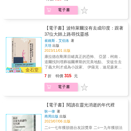
& 1082年，蘇軾於黃州東坡雪堂寫下的二首
現仙境、 費茲傑羅在蔚藍海岸的光輝中看見奢
錄。她因文學成就獲得「女爵士」（DBE）封
都必須與米契爾打交道。」——《哥倫比亞新
詩，此帖行書筆法自由，是他平生最得意的書
華生活、 凱魯亞克第一次在路上還不知道他會
號，她筆下最受歡迎的偵探赫丘勒．白羅過世
電子書
聞評論》（Columbia Journalism Review）
法作品，被稱為「蘇書第一」。此詩為其人生
寫出《在路上》&hellip;&hellip; 如果對我們所
時，訃聞甚至登上了《紐約時報》。 & 如此超
「對於《紐約客》的愛好者而言，講述雜誌往
低谷的記錄，見證了以「心似已灰之木」的無
有人來說，生活是趟旅行，對作家來說，脫離
凡出眾的職涯成就，但終其一生，阿嘉莎．克
日時光的這本書將帶來極樂體驗。對那些對作
欲無求，克服生命的低盪錘鍊，「身如不繫之
日常的旅行則是新題材的來源。轉換場景的確
莉絲蒂卻總在假裝成一個普通的「家庭主
家生活感興趣的人來說，這將是追尋米契爾其
舟」自適於天地之間。 & 國立故宮博物院館藏
能為創造性的想像力帶來奇蹟。正如本書所希
【電子書】波特萊爾沒有去成印度：跟著
婦」，這是為什麼？ & 絕對不是因為她生性保
人其文的起點。」——《出版者週刊》
精品 原作尺寸：長34.2公分&times;寬199.5公
望呈現的，某些了不起的文學作品，是作家對
37位大師上路尋找靈感
守，即使在女權突飛猛進的二十世紀，阿嘉莎
（Publishers Weekly）星級評論 「發人深
分 拉頁尺寸：長21公分&times;寬54.4公分 &
自己造訪之處的回應，是作家遠離定型的周遭
的作風依舊前衛十足。她曾在夏威夷衝浪，熱
崔維斯．艾伯洛
著
省……一幅細緻入微的肖像。」——《科克斯
環境的直接結果，也可能是作家在一個新國家
愛開快車、異國旅行，對心理學這門新科學充
天培
出版
評論》（Kirkus Reviews） 「湯瑪斯．康克
擁抱新生活的產物。 從一八四一年赫爾曼．梅
滿興趣，甚至以此熬過了沉重的心理疾病。她
2023/11/01 出版
爾以高度的勤奮和同理心，方方面面呈現了約
爾維爾第一次從紐約到利物浦的捕鯨航行，到
拒絕為了家庭犧牲工作，因為： & 「一旦養成
康拉德在剛果目睹真正的恐怖、 亞瑟．柯南．
瑟夫．米契爾：他對自然界的無限好奇和輕鬆
傑克．凱魯亞克的公路奧德賽（現已成為標誌
寫犯罪小說的習慣，我就知道自己永遠不可能
道爾找到埋葬福爾摩斯的完美地點、 安徒生去
自在，作為觀察者和傾聽者的深厚天賦，他源
性的駕車之旅），了解這些旅程如何在一些有
停筆。就算是我兩歲的小女兒也無法阻止
了義大利才成為小說家、 伊薩克．迪尼森來到
自內心的焦慮，他寬廣的胸懷，他獨特的聲
史以來最偉大的文學思想中留下印記。 屢獲殊
金石堂
我。」 & 而她不只是推理佈局的天才，除了創
非洲，又遠離非洲、 路易斯．卡羅在俄羅斯發
音。我們對他深表感激。」——馬克．辛格
榮的作家崔維斯．艾伯洛以引人入勝的見解，
315
7
折
特價
元
造不朽的偵探形象，她以筆名「瑪麗．魏斯麥
現仙境、 費茲傑羅在蔚藍海岸的光輝中看見奢
（Mark Singer），《紐約客》長期撰稿人、
深入探討了世界上著名文學作品創作背後的故
珂特」所寫的愛情小說，承載了她對女性心靈
華生活、 凱魯亞克第一次在路上還不知道他會
《人物研究》（Character Studies）作者
事，包括《德古拉》、《白鯨記》、《東方快
電子書
世界的細膩刻畫。她的創作更被視為「英國文
寫出《在路上》&hellip;&hellip; 如果對我們所
「還有什麼比閱讀約瑟夫．米契爾的《紐約
車謀殺案》、《包法利夫人》、《天才先
化的體現」，從戰爭難民潮到1960年代以來的
有人來說，生活是趟旅行，對作家來說，脫離
客》作品更令人愉快呢？答案是：閱讀《米契
生》、雷普利和哈利．波特與魔法石等等，讓
黑人民權運動、冷戰、流行文化，處處可見歷
日常的旅行則是新題材的來源。轉換場景的確
爾先生為何不寫了》。湯瑪斯．康克爾憑藉開
每一次旅行都栩栩如生。 本書特色 ★&& &追
史演進的痕跡。她也跨足劇作與電影，直到80
能為創造性的想像力帶來奇蹟。正如本書所希
【電子書】閱讀在靈光消逝的年代裡
創性的研究和恰如其分的筆觸，不僅讓偉大的
隨世界上最著名的大作家足跡，踏上激發他們
餘歲仍筆耕不輟。直到人生謝幕的那一刻，她
望呈現的，某些了不起的文學作品，是作家對
作家重煥生機，還大大加深了我們對米契爾思
最偉大作品的旅程。 ★&& &書中收錄了航海筆
耿一偉
著
的筆記本仍記載著尚未成書的謀殺點子。 & 謎
自己造訪之處的回應，是作家遠離定型的周遭
考和寫作方式和未能繼續寫作的理解與認
商周出版
出版
記、彩色照片和委託製作的地圖，以特別的角
樣的1926年， 阿嘉莎的「失蹤事件」是自導自
環境的直接結果，也可能是作家在一個新國家
識。」——大衛．馬拉尼斯（David
2023/07/06 出版
度向讀者介紹世界上最偉大思想家的地點、工
演？還是有更複雜的真相？ & 然而創作為她帶
擁抱新生活的產物。 從一八四一年赫爾曼．梅
Maraniss），普立茲獎得主、前美國總統歐巴
作和個性。 名人推薦 少女A 凌性傑（作家）
二○一七年獲頒德台友誼獎章 二○一九年獲頒法
來名聲與財富，卻也招來惡意與攻擊。在「雅
爾維爾第一次從紐約到利物浦的捕鯨航行，到