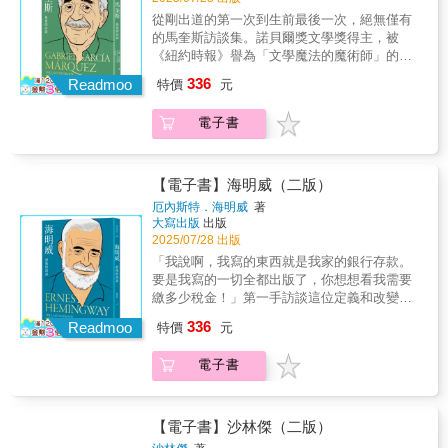
的青年世代。他們是在「鐵屋子」中獨醒的一
卻又在下一刻悵然它的短暫。即使如此倏忽即
從剛出道的第一次到生前最後一次，絕無僅有
群人，注定要在一條沒有前人走過、幾乎潰不
逝，但這已是一條竭盡這個五四世代所能的、
的馬奎斯訪談集。諾貝爾獎文學獎得主，被
成道的路上，憑著一己之力，孤獨徬徨地摸索
上下求索而出的漫漫長路。五四世代的這些作
《紐約時報》譽為「文學魔法的魔術師」的馬
前行。本書透過「孤獨者」魯迅、「零餘者」
家也同樣活在病毒橫行的年代之下，我好奇他
奎斯，他以《百年孤寂》為讀者所熟知，影響
336
郁達夫、「短褲黨」蔣光慈三位文人的生命軌
Readmoo
特價
元
們大多出生於破產的仕紳階級，而他們如何叩
力跨越數個世代至今，無疑是全世界最受歡迎
跡，以及藉由側寫與他們擦身而過、或攜手同
／問自我存在的意義，面對大時代的逆境與新
的小說家。本書除了馬奎斯生前的最後一次訪
行的眾多同道之人，盡力組織出這一代知識分
電子書
世紀的來臨？——郝譽翔
談，還收錄了小說家的初次訪談。此外還收錄
子駁雜、矛盾卻也自由非常的精神圖譜。我們
了馬奎斯與好友孟多薩（Plinio Apuleyo
將目睹到——在青年覺醒的火炬點燃了五四運
Mendoza）的對談，其中包含了作家對女人、
動的同時，他們邂逅、聚合、相知，卻也照亮
真愛與迷信的見解。對於馬奎斯的終生粉絲和
【電子書】海明威（二版）
了未來分歧的道路起點。這些歧路最終演化成
初次接觸大師作品的讀者來說，這是一本必不
厄內斯特．海明威
著
更大的分野——中與西、左與右、國與共，直
可少的書。「我很期待某位《觀察家報》的報
大寫出版
出版
至最終的兩岸隔海相望。在時代的洪流中，每
童會看我的小說，這樣我就可以詢問他的心
2025/07/28 出版
個人都必須做出選擇，有些選擇或許使他們的
得，我也很想知道司機、擦鞋匠還有彩券小販
「我說啊，我寫的東西就是我家的銀行存款。
生命有如燦爛的煙火，在令人驚詫愕然之餘，
是怎麼想的⋯⋯我相信一般百姓都會喜歡這部
要是我寫的一切全都出版了，你想想看我需要
卻又在下一刻悵然它的短暫。即使如此倏忽即
小說⋯⋯這部小說會受大家歡迎，如此一來也
繳多少稅金！」第一手訪談這位定義和改變美
逝，但這已是一條竭盡這個五四世代所能的、
就證明當代小說可以與社會大眾心靈相通。」
國文學的諾貝爾文學獎得主，好鬥、迷人、發
上下求索而出的漫漫長路。五四世代的這些作
336
——馬奎斯談第一本小說《枯枝敗葉》
Readmoo
特價
元
人深省的作家快語！當採訪者問：你認為你的
家也同樣活在病毒橫行的年代之下，我好奇他
藝術具有什麼功能？海明威說：我透過小說藝
們大多出生於破產的仕紳階級，而他們如何叩
電子書
術創造的，並非事實的再現，而是比任何真實
／問自我存在的意義，面對大時代的逆境與新
鮮活的事物都更為真實的新鮮東西。在這新鮮
世紀的來臨？——郝譽翔
的東西誕生後，如果東西夠好，就能永垂不
朽。海明威以風流、陽剛、熱愛冒險、享受生
【電子書】沙林傑（二版）
活的公眾形象聞名，但在私生活上其實極為低