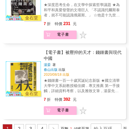
是她的特色，她創作出的女性形象鮮明、人物
★深度思考生命，在文學中探索哲學議題 ★為
飽滿，就如同她自身在書中的倒影。 & ★她經
和平和真愛發聲的文壇巨人 「不認識托爾斯泰
歷過戰爭、動亂、漂泊、分裂的家庭和多次不
者，就不可能認識俄羅斯。」 ☆他是十九世紀
同的愛情，讓她的作品增添了許多元素，涵蓋
金石堂
俄國最著名、最偉大的作家，享譽全球的文豪
範圍極廣，書中思想和心靈剖析也更加複雜深
231
7
折
特價
元
☆他寫出了現實的坎坷、時代的蒼涼，也記錄
入。 & ★她的名作《情人》、《廣島之戀》、
下了那個時期的歷史動盪 ☆他筆下有社會的悲
《印度之歌》、《中國北方來的情人》、《勞
電子書
哀、小人物的辛酸，但也充滿和平、包容與真
兒之劫》等都已成為法國文學中的經典。 & 本
情 ▕《戰爭與和平》詮釋了他對戰爭、強權、
書以傳記故事的形式，試著寫出莒哈絲精采曲
品格與人生的思考 ▕《安娜&middot;卡列尼
折、跌宕起伏的人生，以及她充滿陰影的的童
娜》道出了熱情與理性的愛情糾葛，以及對婚
【電子書】被壓抑的天才：錢鍾書與現代
年家庭，也將莒哈絲一生中或炙烈、或心酸、
姻和家庭的感悟
中國
或痛苦、或溫柔的多段戀情一一描繪出來。 &
&mdash;&mdash;&mdash;&mdash;&mdash;&mda
你說，許多人以為自己是在寫作，但他們不是
湯晏
著
一切使人團結的是善與美，一切使人分裂的是
作家，他們的文學死了。一塊裹屍布而已。在
春山出版
出版
惡與醜。&mdash;&mdash;托爾斯泰 西元一八
他們的眼裡，有到處可見的那種刻薄。你愛過
2020/08/18 出版
二八年，托爾斯泰出生於俄國莫斯科的一個貴
那麼多的情人，把那些文字也如情人般對待。
★錢鍾書一百一十歲冥誕紀念新版 ★國立清華
族家庭中。一八四〇年進入大學，受到盧梭、
因為愛情，你餵養了故事，而愛情，又反過來
大學中文系副教授楊佳嫻．專文推薦 第一手接
孟德斯鳩等啟蒙思想家的影響。一八四七年退
滋潤了你的文字。 & 對你而言，死亡是在世界
觸，詳細資料考察，以及雅致文筆，湯晏先生
學返回故鄉，此後，他又在高加索軍隊中服
金石堂
的灰燼上永恆開著的花。 & 人如草木，榮枯有
寫出了最好看、最可信的錢鍾書傳記。──楊佳
役，並開始接觸寫作。幾年的軍旅生活不僅讓
392
7
折
特價
元
序，不像密封的酒釀，歷久彌香。它只會在時
嫻 您的《錢鍾書傳》快要出版了，我向您賀
他看到了上流社會的腐化，還為他以後創作巨
光的摧毀下，重新滋生，像鑽出地面的嫩芽，
喜。您孜孜矻矻為他寫傳，不採用無根據的傳
著《戰爭與和平》奠定了堅實的基礎。 一八五
電子書
拚勁最後的餘力。只是，再見，亦不是原來。
聞，不憑「想當然」的推理來斷定過去，力求
五年，托爾斯泰正式踏入文學界，此後陸續出
& 那抹永恆，歷經絕望、光明、痛苦和重生。
歷史的真實；遇到不確切的事，不憚其煩地老
版了《童年》、《少年》、《一個地主的早
這散逸的年華里，你被光陰借去了軀殼，被歲
遠一次次來信問我，不敢強不知以為知。我很
晨》、《三死》、《家庭幸福》等作品，並透
月掩埋在那小小洞穴中。在這荒涼的路上，一
佩服您這種精神。 ──楊絳致湯晏函 錢鍾書是
1
2
3
4
頁數
1
/4
移至第
頁