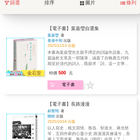
篩選
排序
圖片
條列
【電子書】葉嘉瑩自選集
葉嘉瑩
著
香港中和
出版
2025/11/14 出版
本書為葉嘉瑩先生親手擇定的詞論作品集。九
篇論析文章及一部隨筆，涵蓋了自晚唐五代時
期至於清代的詞人，既探求「詞」這一文學體
式要眇幽微的特美，又標舉各代詞家的特色及
500
金石堂
特價
元
成就，呈現了葉嘉瑩先生精深專注的詞學觀點
及理論，發人深省。透過本書，讀者能夠對詞
電子書
的審美特質與發展脈絡有更深切的認識，並以
此對中國傳統士人的文化精神有更多體悟。透
過葉嘉瑩先生精深專注的詞學觀點及理論，體
悟「詞」要眇幽微的特美。給古典文化愛好者
【電子書】長路漫漫
的一門詞學名家課。
郝譽翔
著
聯經
出版
2025/10/16 出版
以人寫史，梳文寫情。魯迅、郁達夫、蔣光慈
等，五四作家的心靈小史 路漫漫其修遠兮，吾
將上下而求索。魯迅在《徬徨》中題上了〈離