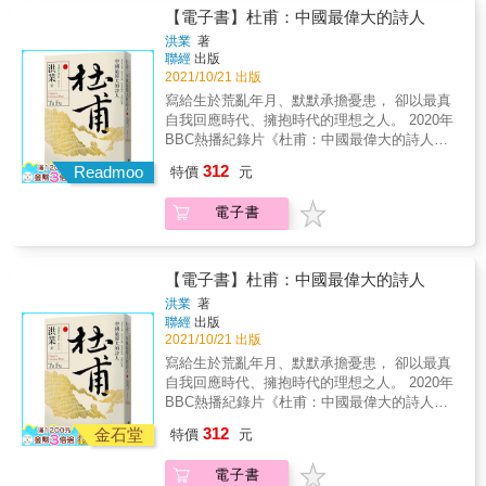
是人性，並自信地說，「如果我必須再活一
集》影響後世千萬人，培根、莎士比亞、拜
【電子書】杜甫：中國最偉大的詩人
次，我也會照原來的方式再過一遍」。 在這本
倫、愛默生、赫胥黎都以他為師 今日，他依然
洪業
著
與眾不同的傳記裡，貝克威爾藉由設想蒙田給
是許多人「交往過最好的朋友」，讓人不禁大
聯經
出版
人生的二十個答案，追尋他離奇的成長經歷、
嘆「他怎麼這麼瞭解我？」 要如何生活？ 蒙田
2021/10/21 出版
青年生涯、性的冒險、各地遊歷，以及與摯友
說，多讀書，然後忘掉你讀的一切，把自己變
寫給生於荒亂年月、默默承擔憂患， 卻以最真
拉博埃西、徒兒古爾內的真情交遊。 福樓拜曾
笨一點。 他說，凡事存疑，但要與人自在相
自我回應時代、擁抱時代的理想之人。 2020年
言，閱讀蒙田，是為了生活。這本傳記將帶你
處，切記守住你的人性。 身為貴族及地方官，
BBC熱播紀錄片《杜甫：中國最偉大的詩人》
看見這位最具人性的作家，如何以幽默、寬容
蒙田好奇心盛、勤於探問，卻不諱言自己的腦
之重要參考作品 史學大家洪業唯一專述，中外
與冷靜，看待人平凡且不完美的一生。你或許
312
袋就像一只漏水的瓶子，記不住事情。他長袖
Readmoo
特價
元
學界公認關於杜甫研究最重要的著述。 據說詩
會和巴斯卡、盧梭一樣，對蒙田既愛又恨；又
善舞、應答如流，卻不願在眾人面前做作演
人的生活通常由三個「W」組成：酒
或許會和愛默生、尼采一樣，盛讚其人其書。
戲，對最崇敬的人反而稱讚最少。他具有同情
電子書
（Wine）、女人（Women）和文字
無論如何，蒙田都會是你交往過最難忘的朋
心、同胞愛，但畏懼責任，寧可「淡定」。蒙
（Words）。其他詩人可能如此，但杜甫不
友，讓你找到了自己。 從蒙田身上，你將看到
田集所有矛盾與不合理於一身，但他說，這就
是。杜甫的三個「W」是：憂慮（Worry）、酒
的是有關「如何生活」的靈感，以及答案。 &
是人性，並自信地說，「如果我必須再活一
（Wine）和文字（Words）。
同邀入座 我們在存在主義咖啡館：那些關於自
【電子書】杜甫：中國最偉大的詩人
次，我也會照原來的方式再過一遍」。 在這本
&mdash;&mdash;洪業 民國燕京學人洪業的鍾
由、哲學家與存在主義的故事 At the
洪業
著
與眾不同的傳記裡，貝克威爾藉由設想蒙田給
情代表作。詳述杜甫詩歌作品背後的大唐紀
Existentialist Caf&eacute;: Freedom, Being,
聯經
出版
人生的二十個答案，追尋他離奇的成長經歷、
事，跟隨杜甫一生行跡，感受時代變換、家國
and Apricot Cocktails
2021/10/21 出版
青年生涯、性的冒險、各地遊歷，以及與摯友
動盪、人民悲喜，從其流傳後世之著名詩作，
寫給生於荒亂年月、默默承擔憂患， 卻以最真
拉博埃西、徒兒古爾內的真情交遊。 福樓拜曾
體現詩人所見之心。 杜甫一生歷盡美好和滄
自我回應時代、擁抱時代的理想之人。 2020年
言，閱讀蒙田，是為了生活。這本傳記將帶你
桑，宛若大唐縮影。從年少即展才智，與詩朋
BBC熱播紀錄片《杜甫：中國最偉大的詩人》
看見這位最具人性的作家，如何以幽默、寬容
酒友裘馬輕狂，而後胸懷抱負卻礙於官場權計
之重要參考作品 史學大家洪業唯一專述，中外
與冷靜，看待人平凡且不完美的一生。你或許
312
而不第，看透朝綱百態。對人民仍懷有深情掛
金石堂
特價
元
學界公認關於杜甫研究最重要的著述。 據說詩
會和巴斯卡、盧梭一樣，對蒙田既愛又恨；又
念的他，以詩為聲，紀事寫實。本書將杜甫生
人的生活通常由三個「W」組成：酒
或許會和愛默生、尼采一樣，盛讚其人其書。
平事件搭配詩作兩相對照，更能體會其作品被
電子書
（Wine）、女人（Women）和文字
無論如何，蒙田都會是你交往過最難忘的朋