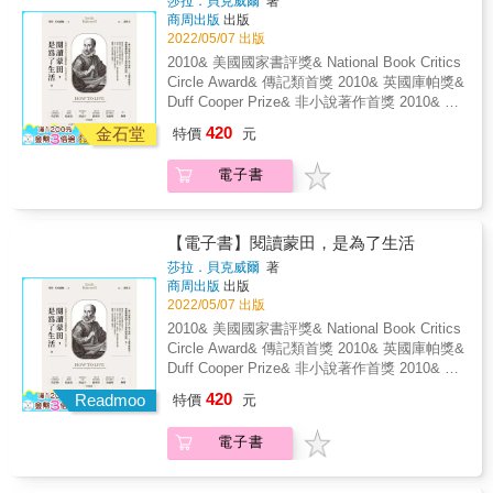
莎拉．貝克威爾
著
於世。本書從一張照片說起，以一根小小的菸
桃園藝術文學的花團錦簇，就在《戀戀桃花
商周出版
出版
斗勾勒出林語堂的一生。 &
源：文學家筆下的桃園藝術職人》一書當中。
2022/05/07 出版
&
2010& 美國國家書評獎& National Book Critics
Circle Award& 傳記類首獎 2010& 英國庫帕獎&
Duff Cooper Prize& 非小說著作首獎 2010& 英
國柯斯達傳記獎 Costa Biography Award 決選
420
金石堂
特價
元
2011& 英國瑪許傳記獎 Marsh Biography
Award 決選 14國版權售出，全球熱銷200000冊
電子書
& 一個「該如何生活」的大哉問，二十個率性
回答， 重新發掘法國人文主義先鋒蒙田的一生
蒙田是十六世紀最著名的文人，他的《隨筆
集》影響後世千萬人，培根、莎士比亞、拜
【電子書】閱讀蒙田，是為了生活
倫、愛默生、赫胥黎都以他為師 今日，他依然
莎拉．貝克威爾
著
是許多人「交往過最好的朋友」，讓人不禁大
商周出版
出版
嘆「他怎麼這麼瞭解我？」 要如何生活？ 蒙田
2022/05/07 出版
說，多讀書，然後忘掉你讀的一切，把自己變
2010& 美國國家書評獎& National Book Critics
笨一點。 他說，凡事存疑，但要與人自在相
Circle Award& 傳記類首獎 2010& 英國庫帕獎&
處，切記守住你的人性。 身為貴族及地方官，
Duff Cooper Prize& 非小說著作首獎 2010& 英
蒙田好奇心盛、勤於探問，卻不諱言自己的腦
國柯斯達傳記獎 Costa Biography Award 決選
420
袋就像一只漏水的瓶子，記不住事情。他長袖
Readmoo
特價
元
2011& 英國瑪許傳記獎 Marsh Biography
善舞、應答如流，卻不願在眾人面前做作演
Award 決選 14國版權售出，全球熱銷200000冊
戲，對最崇敬的人反而稱讚最少。他具有同情
電子書
& 一個「該如何生活」的大哉問，二十個率性
心、同胞愛，但畏懼責任，寧可「淡定」。蒙
回答， 重新發掘法國人文主義先鋒蒙田的一生
田集所有矛盾與不合理於一身，但他說，這就
蒙田是十六世紀最著名的文人，他的《隨筆