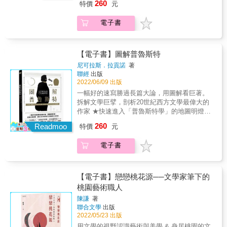
道：「結婚證書只有離婚才用得上」，燒掉了
260
特價
元
作沖淡情緒，親人之死催生經典悲劇 小姨兼知
世紀最偉大的小說 沒讀過沒關係，真的可以先
結婚證書代表了兩人白頭偕老的決心。兩人結
音的瑪麗心臟病過世了，狄更斯難忍悲痛，透
從這本開始！ 如果讀過《追憶似水年華》，這
婚伊始，經濟並不寬裕，經歷了一段共患難的
電子書
過寫作發洩心中苦悶，完成了經典的悲劇《老
本書請直接買回家。 《追憶似水年華》的深廣
日子。隨著林語堂文名遠播為他帶來了巨額的
古玩店》（The Old Curiosity Shop），他將自
可謂一種宇宙現象，像北極光或彗星、日食一
經濟收入，一家人過上了富足的日子。但名利
己對瑪麗的情感傾注在故事中善良可愛卻命運
類的奇景，都已超出了人類的尺度，必須藉由
雙收的林語堂始終堅守著當初的承諾。隨著歲
悲慘的小奈爾身上，他沒有讓結局皆大歡喜，
電腦圖學、曲線、圖表，拉回我們的高度，方
【電子書】圖解普魯斯特
月的流逝，他們成了老情人，內心深處的感情
而是將心碎傳達給讀者，同時也讓瑪麗用另一
能看出其中的浩瀚無垠。&mdash;&mdash;蒂
卻歷久彌新。 ▎林氏幽默，幽默愈幽愈默而愈
尼可拉斯．拉貢諾
著
種方式活了下來。 & ▎只要產出便是名作，紙
埃里．拉傑（法國作家） 法國文豪普魯斯特的
聯經
出版
妙 在我們眼裡平庸而又瑣碎的事情， 從他的角
鈔上的傳奇作家 凡有作品必轟動，《孤雛淚》
大作究竟賣出多少萬本？他的小說被翻譯成多
2022/06/09 出版
度來看都具備了原始而質樸的幽默感。 ◎談自
（Oliver Twist）、《塊肉餘生記》（David
少種語言？他的書櫃裡擺的都是什麼書？他不
己心目中的理想生活 「世界大同的理想生活，
一幅好的速寫勝過長篇大論，用圖解看巨著。
Copperfield）、《雙城記》（A Tale of Two
但寫作還非常熱衷股票和投機操作？他是文學
就是住在英國的鄉村，屋子裡安裝有美國的水
拆解文學巨擘，剖析20世紀西方文學最偉大的
Cities）直至現在都還是經典，狄更斯是西方不
史上數一數二愛濫用藥物之人？七冊大作《追
電煤氣管子，有個中國廚子，有個日本太太，
作家 ★快速進入「普魯斯特學」的地圖明燈★
可不知的文學巨擘。熱愛朗誦的他，在英美巡
憶似水年年華》到底有多少萬字？大名鼎鼎的
再有個法國的情人。」 ◎對批判美國生活方式
《追憶似水年華》被譽讚為西方文學經典、20
迴演出後積勞成疾逝世，為了紀念其才華與文
260
普魯斯特問卷竟然跟他本人沒太多關聯？想試
Readmoo
特價
元
樂此不疲 在哥倫比亞大學講演時，有位學生提
世紀最偉大的小說 沒讀過沒關係，真的可以先
學貢獻，狄更斯的臉與作品被印在英鎊上整整
試「普魯斯特的瑪德蓮」食譜配方嗎？ 多數人
問：「難道美國就沒有一樣東西比中國好
從這本開始！ 如果讀過《追憶似水年華》，這
二十年。 & 本書特色 & 狄更斯是維多利亞時代
肯定沒讀完《追憶逝水年華》，但應該都耳聞
電子書
嗎？」林笑答：「有，你們美國的馬桶就比中
本書請直接買回家。 《追憶似水年華》的深廣
享譽國際的小說家、文學家，他的追夢之路雖
過這部傳世經典的威名以及作者馬塞爾・普魯
國的好！」 林氏幽默有點像太極拳。練拳後力
可謂一種宇宙現象，像北極光或彗星、日食一
無甚波折，卻用他的筆寫出底層百姓的生活苦
斯特的大名。在這本《圖解普魯斯特》裡，作
量不僅沒有增加，反而還會逐步減少。但當練
類的奇景，都已超出了人類的尺度，必須藉由
澀，關懷、憐憫現實，並透過文學作品為他人
者作為普魯斯特的頭號粉絲之一，透過大量數
到一定境界時，與人對決，發出看似軟綿綿的
電腦圖學、曲線、圖表，拉回我們的高度，方
【電子書】戀戀桃花源──文學家筆下的
帶來希望。本書為您介紹連英國女王都愛不釋
據化的資訊，搭配統計圖表與設計圖像，輔以
一拳後，對手往往如受千鈞之力，五臟六腑瞬
能看出其中的浩瀚無垠。&mdash;&mdash;蒂
桃園藝術職人
手的小說家、西方文學泰斗狄更斯的傳奇一
文字解說；使讀者們輕易理解普魯斯特與他所
時翻江倒海。 ▎為師不尊，打造下午茶式課堂
埃里．拉傑（法國作家） 法國文豪普魯斯特的
生。 &
處時代的法國社會，並更近一步掌握《追憶逝
陳謙
著
他為你上的第一堂課，是教你如何在課堂上吃
大作究竟賣出多少萬本？他的小說被翻譯成多
聯合文學
出版
水年華》的關鍵情節和內容要點，更體現「後
花生米， 他為你上的最後一堂課，是把你叫去
少種語言？他的書櫃裡擺的都是什麼書？他不
2022/05/23 出版
普魯斯特」時代的各種文化現象和影響。 2022
相面，從而決定你的學業成績。 林語堂曾兼任
但寫作還非常熱衷股票和投機操作？他是文學
年適逢普魯斯特辭世百年，說不定讀完本書
用文學的視野認識藝術與美學 & 身居桃園的文