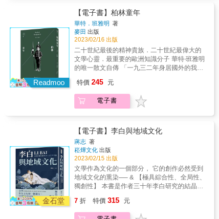
才想成為作家，而且這種人多到驚人。 ──西格
活得跟別人一樣？」 那些年，待在罹癌癒後的
麗德．努涅斯 那年，傳奇大作家43歲，而她25
【電子書】柏林童年
桑塔格身旁，努涅斯見證了當時眾多知識分子
歲。 努涅斯第一次見到桑塔格時還只是一位胸
和藝術家的：最風光的、最私密的、當然也有
華特．班雅明
著
懷抱負的青年作家，而蘇珊已是文壇傳奇人
麥田
出版
最怨懟的事。面對約會對象的母親、寫作前
物，以她的論戰文章、前衛的個人風格聞名全
2023/02/16 出版
輩、同為聰明有想法的女性，她們之間除了良
球。不久後，桑塔格將努涅斯介紹給她兒子──
性的互動，亦少不了緊繃又糾結的時刻。如今
二十世紀最後的精神貴族．二十世紀最偉大的
作家大衛．里夫，兩人開始約會。之後，努涅
努涅斯已是國際知名的小說家，在桑塔格過世
文學心靈．最重要的歐洲知識分子 華特‧班雅明
斯搬進里夫和桑塔格合住的公寓。如她寫道：
後，她將這段深具意義的過往撰寫成書，回顧
的唯一散文自傳 「一九三二年身居國外的我已
我們三人住在一起&mdash;&mdash;蘇珊、她
親身相處的傳奇人物，並獻上她深深的愛。 關
開始明白： 我可能很快地即將與自己出生的那
245
的兒子，還有我&mdash;&mdash;這真的是個
Readmoo
特價
元
於桑塔格，努涅斯的回憶包括： ．名字啊︒蘇
個城市作長久甚至是永遠的分離。」 & ◎ 二
好主意嗎？難道大衛跟我不該自己找個地方住
珊向我坦承，獲得這樣一個無聊又平凡的名字
十世紀最美妙的隨筆之一，最容易親近哲學家
嗎？她說她找不到我們不能住在一起的理由，
電子書
始終讓她開心不起來。「妳看起來不像是叫蘇
華特‧班雅明的內心世界 ◎ 收錄1938年完成
就算大衛跟我打算生孩子也一樣。若有必要，
珊的人」，她會模仿那些對自己這麼說的人。
的【最後稿】，以及【最後稿】前的另一成稿
她說，她很樂意撫養我們所有人。當我表達疑
．某次跟她共進午餐，我意識到回去工作會遲
【基森版】，繁中版唯一收錄最完整的版本。
慮時，她說：「別這麼保守。誰說我們一定要
到時，立刻從桌邊跳了起來，她態度訕笑，
◎ 吳明益（國立東華大學華文系教授）／胡
【電子書】李白與地域文化
活得跟別人一樣？」 那些年，待在罹癌癒後的
「坐下！妳不需要那麼準時。別活得那麼卑
晴舫（知名作家）專文推薦 & ＝特色＝ ◎ 西
蔣志
著
桑塔格身旁，努涅斯見證了當時眾多知識分子
微。」卑微是她最喜歡講的詞彙之一。 ．她的
方評論家譽為「我們這時代最優美的散文創作
崧燁文化
出版
和藝術家的：最風光的、最私密的、當然也有
不安全感究竟跟性別有多少關係，我們無從得
之一，而它卻很長時間幾乎不為人所知」。
2023/02/15 出版
最怨懟的事。面對約會對象的母親、寫作前
知。但想到這個驕傲、聰明又有野心的女人成
◎ 本書共收錄《柏林童年》前後期兩種版
文學作為文化的一個部分， 它的創作必然受到
輩、同為聰明有想法的女性，她們之間除了良
長於女性解放的年代之前，以及她在日常生活
本，一為1938年完成的【最後稿】，一為【最
地域文化的熏染── & 【極具綜合性、全局性、
性的互動，亦少不了緊繃又糾結的時刻。如今
中得面對多少的偏見，任何人都能想像她一路
後稿】前的另一成稿【基森版】。前後內容和
獨創性】 本書是作者三十年李白研究的結晶，
努涅斯已是國際知名的小說家，在桑塔格過世
以來受過不少屈辱。 ．你們那裡到底是什麼狀
篇章都經過作者大量修訂排序，透過前後兩種
從特定視角展開，與李白家世、生平和詩歌創
後，她將這段深具意義的過往撰寫成書，回顧
況？我記得有個朋友笑著說，「所有人都想像
315
版本的對照，讀者當可一探班雅明當時寫作的
金石堂
7
折
特價
元
作密切關連 & ▎獨創性的觀點 ──多角度研究
親身相處的傳奇人物，並獻上她深深的愛。 關
過各種最不道德的情節，但其實你們那裡的狀
思辨過程。 ◎ 班雅明正式以第一人稱寫作，
地域文化對李白的影響 & ◎李白出生於蜀的觀
於桑塔格，努涅斯的回憶包括： ．名字啊︒蘇
況很典型：占有欲強的控制狂母親，還有充滿
以不拘文體的片斷文風審視其童年時代柏林生
電子書