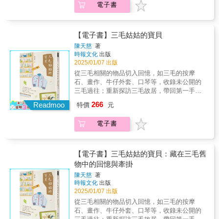
學文化研究與創作領域。他十三歲便立志成為
電子書
台灣文學、文化與傳播」暨林淇瀁教授榮退學
分展現她幽默睿智的一面，大量借鑑歐美電影
一位詩人，學生時期加入詩社，而後出版多本
術研討會專文，以六大主題、十八篇專文，從
元素，為華語電影的發展帶來深厚影響，更是
詩集，主編詩刊、報刊。他不僅是一位詩人、
現代詩與童詩、到散文與報導文學、從副刊編
一九六○年代香港電影的幕後功臣。日本的華語
編輯者、學者，還是多產的散文家、兒童文學
輯到文學論述，交織出向陽橫跨創作與評論、
電影史研究者河本美紀自稱是「非正統張
【電子書】三毛姑姑的寶貝
作家與報導文學實踐者。 而他的筆，也緊
文本與現場的身影。無論是作為書寫者、論述
迷」，她看了張愛玲編寫的電影《情場如戰
陳天慈
著
緊地與台灣社會連繫在一起。在創作上，從二
者，或作為編輯與教育者，向陽始終以高度的
場》、《六月新娘》和《小兒女》而迷上了張
時報文化
出版
二八、台灣農民運動、野百合學運、九二一大
文化自覺與批判意識，參與台灣文學文化的建
愛玲的另一面，在影片首映相隔半世紀之後，
2025/01/07 出版
地震與SARS，向陽透過詩作反映社會現實，並
構與重塑。他的詩作深植土地，書寫歷史記憶
成為她最忠實的影迷。她去上海參觀了張愛玲
從三毛相關的物品切入回憶，如三毛的按摩
帶有對台灣的關懷與愛；在編輯台上，他曾因
與社會傷痕；其文化實踐亦跨足報導、媒體與
故居和老電影院，到香港看遍張愛玲參與的電
石、畫作、牛仔外套、口琴等，收錄未公開的
於戒嚴時期刊登政治色彩鮮明的作品，報刊遭
學術論述，展現跨界交織的創作能量。
影與舞台劇，仔細翻查上海、香港、台灣、美
三毛過往；重新探訪三毛故居，帶回第一手故
到查禁、本人被警總約談，卻仍不畏強權，讓
國和新加坡等地的報章雜誌，以及各地館藏張
事！「三毛只是一個啟發，一個不同人生的想
台灣的聲音在威權陰影下被看見、被聽
266
愛玲文獻諸多未曾公開的檔案資料，逐字逐句
Readmoo
特價
元
法和經歷，每個人都會有自己獨一無二的人生
見。 向陽的多重角色、身分與視野，多年
比對不同語言的文本，完成這部將近三十萬字
劇本，沒有人能做三毛，但是我們可以找到自
下來累積了在文學、文化與社會之間豐富而立
的《張愛玲的電影史》。二○二三年《張愛玲の
電子書
己的撒哈拉，或是身處一葉扁舟，也能怡然自
體的貢獻。 本書輯錄「陽光升起的所在：
映画史》在日本出版，河本美紀親自翻譯成中
得。」 姪女眼中的三毛，是什麼樣的呢？ 三毛
台灣文學、文化與傳播」暨林淇瀁教授榮退學
文，選擇在台灣推出中文版，希望最懂張愛玲
親姪女天慈再憶曾經與三毛共同生活的回憶，
術研討會專文，以六大主題、十八篇專文，從
的華語讀者，也記得她對電影的愛。
以三毛《我的寶貝》為發想，使用一些珍藏的
現代詩與童詩、到散文與報導文學、從副刊編
【電子書】三毛姑姑的寶貝：藏在三毛舊
物件為引子，從物寫人，如姪女幫三毛按摩的
輯到文學論述，交織出向陽橫跨創作與評論、
物中的回憶與牽掛
石頭、家中收藏的三毛畫作、贈予姪女的牛仔
文本與現場的身影。無論是作為書寫者、論述
陳天慈
著
外套與口琴，或是三毛友人珍藏的三毛圖書
者，或作為編輯與教育者，向陽始終以高度的
時報文化
出版
館……用以物憶人的圖文書形式來介紹三毛留
文化自覺與批判意識，參與台灣文學文化的建
2025/01/07 出版
給家人和朋友未發表過的物件，同時也有作者
構與重塑。他的詩作深植土地，書寫歷史記憶
從三毛相關的物品切入回憶，如三毛的按摩
生活上有意義的物件和身邊人物的連結。並在
與社會傷痕；其文化實踐亦跨足報導、媒體與
石、畫作、牛仔外套、口琴等，收錄未公開的
二○二四年一月，作者前往撒哈拉沙漠，訪談了
學術論述，展現跨界交織的創作能量。