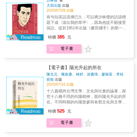
沙林傑
著
調，長年居住於哈瓦那郊區，遠離塵囂。在這
大寫出版
出版
四篇採訪中，海明威難得突破心防，時而誠
2025/07/28 出版
懇、時而尖銳機智，對諸多話題侃侃而談，包
有句玩笑話流傳已久，可以將沙林傑的訪談標
括生活、文學、藝術、同時代作家，以及他對
題下成〈滾出我的草坪〉，因為他從不願接受
自身小說技藝的見解——「我透過小說藝術創
採訪。從於1951年出版《麥田捕手》的那一刻
造的，並非事實的再現，而是比任何現實事物
起，沙林傑就被痴迷的粉絲、傳記作家和咄咄
385
都更為真實鮮活的東西。在這新鮮的東西誕生
Readmoo
特價
元
逼人的記者跟踪。在這本與這位難以捉摸的文
後，如果東西夠好，就能永垂不朽。」
學巨擘的罕見而深刻的邂逅中，沙林傑時而心
電子書
甘情願、時而勉強地討論了成名的衝擊，他的
藝術起源，以及他對作家的建議。這些富有啟
發性、挑釁性、甚至有趣的對話，揭示了一位
作家對聚光燈的強烈抗拒，但又無力逃避它的
【電子書】陽光升起的所在
眩光。如果你是沙林傑粉絲，你會對這本書又
陳允元、陳政彥、林妤、涂書瑋、廖振富、李桂
愛又恨。有關霍爾頓・考菲爾德，沒有更多可
媚、陳鴻逸、葉衽榤、葉青青、張俐璇、楊宗翰、
前衛
出版
說的了，再讀一遍。一切都在書中。——沙林
蔡旻軒、黃崇軒、陳瀅州、彭正翔、呂美親、趙文
2025/07/16 出版
傑談《麥田捕手》
豪、楊敏夷
著
十八篇橫跨台灣文學、文化與社會的論著，探
究十八種不同的向陽精神，面向陽光升起的所
在。不同時期的向陽曾參與各類文化與文學活
動，歷任多種要職，充分展現文學人的社會性
525
Readmoo
特價
元
與運動性。──廖振富／國立中興大學台灣文學
與跨國文化研究所兼任特聘教授在台語文學運
電子書
動還未興起時，《土地的歌》便出版，那可謂
是極度「超前部署」；且無論形式與內容，都
展現其強烈的特色與美學內涵。──呂美親／國