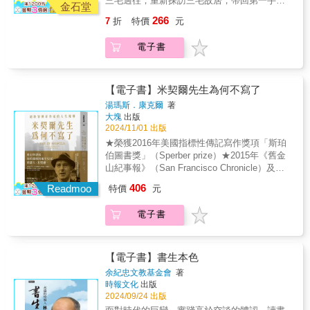
三毛過往；重新探訪三毛故居，帶回第一手故
三毛書中的人物，融入本書的創作中。 ※作者
金石堂
事！「三毛只是一個啟發，一個不同人生的想
親赴撒哈拉沙漠探訪三毛故居，訪談《撒哈拉
266
7
折
特價
元
法和經歷，每個人都會有自己獨一無二的人生
的故事》書中人物，帶回第一手故事。※收錄
劇本，沒有人能做三毛，但是我們可以找到自
未公開的三毛故事及照片。【專文推薦】黃陳
電子書
己的撒哈拉，或是身處一葉扁舟，也能怡然自
田心（三毛大姊）王琄（作家／演員／主持
得。」 姪女眼中的三毛，是什麼樣的呢？ 三毛
人）【強力推薦】朱宥勳（作家） 角子（作
親姪女天慈再憶曾經與三毛共同生活的回憶，
家）連俞涵（作家／演員）許瑋甯（演員）張
以三毛《我的寶貝》為發想，使用一些珍藏的
【電子書】米契爾先生為何不寫了
珮珊（作家／主持人／幸福媒體人）鄭俊德
物件為引子，從物寫人，如姪女幫三毛按摩的
（閱讀人社群主編）
湯瑪斯．康克爾
著
石頭、家中收藏的三毛畫作、贈予姪女的牛仔
大塊
出版
外套與口琴，或是三毛友人珍藏的三毛圖書
2024/11/01 出版
館……用以物憶人的圖文書形式來介紹三毛留
★榮獲2016年美國指標性傳記寫作獎項「斯珀
給家人和朋友未發表過的物件，同時也有作者
伯圖書獎」（Sperber prize）★2015年《舊金
生活上有意義的物件和身邊人物的連結。並在
山紀事報》（San Francisco Chronicle）及
二○二四年一月，作者前往撒哈拉沙漠，訪談了
《出版者周刊》（Publishers Weekly）年度最
406
三毛書中的人物，融入本書的創作中。 ※作者
Readmoo
特價
元
佳圖書名單★阿潑（文字工作者）、盧郁佳
親赴撒哈拉沙漠探訪三毛故居，訪談《撒哈拉
（作家）、謝佩霓（藝評人／策展人）、顏擇
的故事》書中人物，帶回第一手故事。※收錄
電子書
雅（作家）齊聲推薦遊走與書寫紐約邊緣的編
未公開的三毛故事及照片。【專文推薦】黃陳
年史家：約瑟夫．米契爾他的前半生，是美國
田心（三毛大姊）王琄（作家／演員／主持
報導文學史的一頁傳奇；晚年卻陷入了長達三
人）【強力推薦】朱宥勳（作家） 角子（作
十餘年隻字未曾發表的寫作障礙。約瑟夫．米
【電子書】書生本色
家）連俞涵（作家／演員）許瑋甯（演員）張
契爾（Joseph Mitchel）是知名文學雜誌《紐約
余紀忠文教基金會
著
珮珊（作家／主持人／幸福媒體人）鄭俊德
客》（The New Yorker）早期的重要資產，幾
時報文化
出版
（閱讀人社群主編）
乎可以說他一人扛起了三〇年代晚期的《紐約
2024/09/24 出版
客》人物側寫專欄，並在四零、五零年代用他