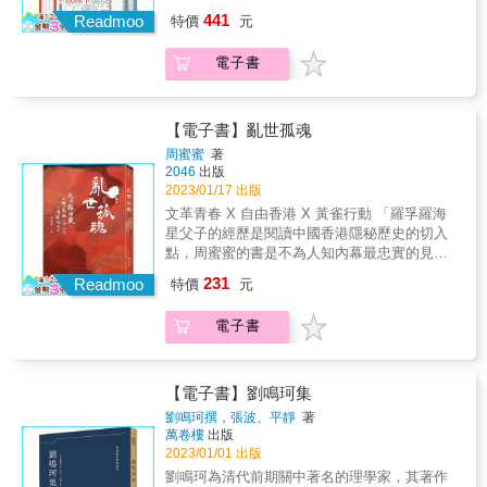
不僅熟悉她的詩作，還將她撰寫逾三十年的書
化結構將李白文化分為三個層次，分別進行論
全世界讀者喜愛的詩人 辛波絲卡 唯一完整傳記
敘述文本在時間、事件、人物的連續性。以無
441
評專欄《非指定閱讀》讀得滾瓜爛熟，她致電
Readmoo
特價
元
述。對「李白文化」在當代的情況作了論述；
從為波蘭共產黨謳歌到堅持創作自由 辛波絲卡
處不在的敏銳洞察和細膩筆觸，柏林的都市生
給兩位作者，告訴她們：「這感覺真糟糕
對於李白文化的核心──精神文化及其現代價值
一生的理想、愛情及生活 「所以有這樣一個世
活景象：勝利紀念碑、動物花園、電話機、西
&mdash;&mdash;讀到關於自己的事。但既然
電子書
進行了闡述，特別是對於李白的愛國主義精
界， 它的走勢由我掌握，不受命運影響？ 它的
洋景、捉迷藏、小人書、幽靈等，透過班雅明
兩位已經挖出了這麼多，好吧，那我們就來讓
神，崇拜和熱愛大自然的精神及其現代價值進
時間由字句構成的鎖鏈綁住？ 生命都在我的號
獨特的對不易察覺細節的捕捉與玩味，無不以
它變得更『精確』。」& 於是《辛波絲卡：
行了詳細論證。 & ◎李白文化旅遊資源 對李白
令下永存？」 1997年，也就是辛波絲卡獲頒諾
一種信息和感受極其密集、深入的方式呈現。
詩、有紀念性的破銅爛鐵，以及好友和夢》成
文化旅遊資源的狀況、價值進行論述；對李白
貝爾文學獎一年後，本書的兩位作者安娜‧碧孔
【電子書】亂世孤魂
& 3. 不只是一本單純的自傳，並審視個人記憶
為辛波絲卡唯一一本親自授權的傳記，從辛波
文化旅遊資源的開發與保護提出對策。李白漫
特與尤安娜．什切斯納，首次向辛波絲卡提議
周蜜蜜
著
與城市歷史的關聯 班雅明本人曾多次表示不願
絲卡的家族、文學與編輯生涯，一路寫至詩人
遊全國，在各地留下遺蹟、詩作和傳說故事，
要為她立傳。辛波絲卡的反應是委婉拒絕，一
2046
出版
將該書簡單地看成是自傳性的童年回憶。在
辭世。傳記記錄了辛波絲卡節制優雅的一面，
而且影響其民俗，為當地文化增添了色彩，形
如她獲獎前的七十三年人生，一直堅守不過度
2023/01/17 出版
1938年寫成的《柏林童年》最後稿中的〈序
像是辛波絲卡一輩子都用筆記本，短則兩三
成了李白文化，留下了李白文化旅遊資源。 &
揭露自己的信念。做為波蘭最重要的當代詩人
文革青春 X 自由香港 X 黃雀行動 「羅孚羅海
言〉中，他寫道他有意喚起心中那些在流亡歲
年，長則半世紀去等待一首詩的完成。除此之
本書特色 & 本書在研究各地域文化對李白的影
之一，她接受訪談的次數甚至不超過十次。然
星父子的經歷是閱讀中國香港隱秘歷史的切入
月裡最能激起思鄉之痛的畫面，即來自「童
外，也描寫了辛波絲卡不為人知的一面，以普
響中，提出了「李白文化」這一概念，對這新
而，當她見到兩位作者訪談百位以上的友人，
點，周蜜蜜的書是不為人知內幕最忠實的見
年」的畫面。這種「有意識回憶」不同於日常
世的詩作主題知名的她，也曾經是波蘭共產黨
的概念作出較準確的界定、對其內涵與外延作
不僅熟悉她的詩作，還將她撰寫逾三十年的書
證。」&mdash;&mdash;林道群（香港資深出
回憶的地方，在於「自主行事」
的忠貞支持者（而她在此後雖曾公開反省，卻
論述。作者不僅僅從文學、史學的角度研究李
231
評專欄《非指定閱讀》讀得滾瓜爛熟，她致電
Readmoo
特價
元
版人） 「政治很險惡，人卻要留一畦無愧於心
&mdash;&mdash;它不依循時間序列，也不屈
未曾否認這段經歷）；她熱愛與朋友玩文字遊
白，而是打開視野，從歷史學、人文地理學、
給兩位作者，告訴她們：「這感覺真糟糕
的境地。」 &mdash;&mdash;陶傑（香港著名
就外在的完整，而只是追尋事物內在的關聯，
戲，喜愛參訪考古博物館，有製作及蒐藏俗氣
社會學、民俗學、文化學、美學等多個角度研
&mdash;&mdash;讀到關於自己的事。但既然
電子書
作家、資深媒體人） 本書是香港兒童文學作家
如接續在〈序言〉中所寫：「這思念的情感同
明信片寄給友人的習慣；她對維梅爾的畫作讚
究地域文化對李白的影響。本書既填補了學術
兩位已經挖出了這麼多，好吧，那我們就來讓
周蜜蜜之自傳， 一生經歷堪稱傳奇的才情女
樣也不應主宰我的精神。我努力節制這種情
譽有加，深愛蒙田、山謬‧皮普斯的日記；她認
空白又具有實用價值。 &
它變得更『精確』。」& 於是《辛波絲卡：
子， 父母被批鬥成「黑作家」、早年被迫「上
感，旨在從必然的社會的無可挽回性，而不是
為葉蟎是最美麗的生物，還熱切閱讀索引、註
詩、有紀念性的破銅爛鐵，以及好友和夢》成
山下鄉」、丈夫及家翁曾被中共扣押， 其顛簸
從偶然性的個人傳記角度去追憶往日的時
釋、引文與參考書目&hellip;&hellip; 做為少數
【電子書】劉鳴珂集
為辛波絲卡唯一一本親自授權的傳記，從辛波
的個人史對照從文化大革命到八九民運的時局
光。」而這樣一本有意識的散文輯錄，正是班
人如其字的作家，這本傳記從詩人生活的方方
劉鳴珂撰，張波、平靜
著
絲卡的家族、文學與編輯生涯，一路寫至詩人
動盪， 本書談盡成長的磨難、戀愛情感、文化
雅明「努力想捕捉大城市的生活經驗在一個市
面面，窺見一首詩的誕生與轉化，也體現辛波
萬卷樓
出版
辭世。傳記記錄了辛波絲卡節制優雅的一面，
及生活見聞，地域緯度橫跨中港至英國， 其
民階級孩子心中留下的畫面」。 & 4. 與其學術
絲卡一生注重細節、幽默與提倡懷疑精神的世
2023/01/01 出版
像是辛波絲卡一輩子都用筆記本，短則兩三
中，周氏追憶她的丈夫、民主運動家羅海星在
研究主題相呼應 童年回憶凸顯的個人生命之內
界觀。辛波絲卡的逝世為波蘭文學的某個章節
劉鳴珂為清代前期關中著名的理學家，其著作
年，長則半世紀去等待一首詩的完成。除此之