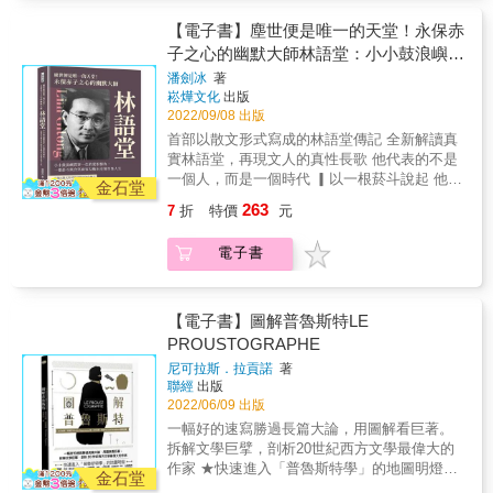
從小康到貧窮，讀書無望屈辱打工 狄更斯家境
每況愈下，父親負債累累，舉家搬去負債監獄
【電子書】塵世便是唯一的天堂！永保赤
居住。為了養家，為了供應姐姐進修，狄更斯
子之心的幽默大師林語堂：小小鼓浪嶼貫
放棄自己念書的夢想，進入壓榨又血汗的工廠
穿一生的愛恨情仇，一根菸斗與含笑面容
潘劍冰
著
打工，貼標籤一整天。這一整年煉獄般的生
崧燁文化
出版
勾勒出至情至性人生
活，他把底層生活的風貌刻印腦中，成為他往
2022/09/08 出版
後小說的敘述背景與軸心。 & ▎出社會見聞千
首部以散文形式寫成的林語堂傳記 全新解讀真
奇百怪，報紙發表文章一炮而紅 好不容易從學
實林語堂，再現文人的真性長歌 他代表的不是
校畢業後，他待過律師事務所和旅館，他偷聽
一個人，而是一個時代 ▎以一根菸斗說起 他的
到許多聞所未聞的案件，在旅館見過形形色色
金石堂
名言「飯後一根菸，賽過活神仙」被菸民們奉
的人，為他的創作找到源源不絕的素材，加上
263
7
折
特價
元
為箴言， 他的宣言「只要清醒，就抽菸不止」
他對社會長年的深刻觀察，他嘗試投稿隨筆，
更讓很多業餘菸民望塵莫及。 林語堂的癖好就
累積一票讀者，從無償寫作到以此謀生，從筆
電子書
是愛抽菸。他甚至以抽菸來判定一個人的品
名發表到本名出書，只有21歲的狄更斯精準走
格。他認為抽菸的人都是好丈夫，因為口含菸
上作家最嚮往的康莊大道！ & ▎《匹克威克外
斗，不能高聲叫罵，也就不能和太太吵架了。
傳》大成功，奠定寫作方向 狄更斯的小說處女
他的妻子允許他在床上抽菸，他對此引以為
【電子書】圖解普魯斯特LE
作《匹克威克外傳》（The Pickwick Papers）
傲，說這是幸福婚姻的代表。他甚至要求別人
PROUSTOGRAPHE
大獲好評，描寫匹克威克一夥人遊歷的有趣過
將來在自己的墓碑上刻上這樣一行字：此人文
程，他把整個世界喜劇化，惡及惡行被包裝成
尼可拉斯．拉貢諾
著
章菸氣甚重。 ▎攜手走過半個世紀的金玉緣 同
為喜劇元素。他用自己細緻入微的觀察、紀
聯經
出版
心相牽掛，一縷情依依。歲月如梭逝，銀絲鬢
錄，加上他那豐富到不可思議的想像力，把世
2022/06/09 出版
已稀。 幽冥倘異路，仙府應淒淒。若欲開口
界變成一個幽默的世界，進而變成一個童話的
一幅好的速寫勝過長篇大論，用圖解看巨著。
笑，除非相見時。 1919年1月9日是林語堂與廖
世界。無傷大雅的戲謔，卻反映了當時英國社
拆解文學巨擘，剖析20世紀西方文學最偉大的
翠鳳大喜之日。婚後，林語堂拿出結婚證書，
會的狀況。 & 上至女王，下至百姓，皆愛他的
作家 ★快速進入「普魯斯特學」的地圖明燈★
當著妻子的面將它付之一炬。對此，他解釋
金石堂
文學。24歲的狄更斯已經享譽英國。 & ▎以寫
《追憶似水年華》被譽讚為西方文學經典、20