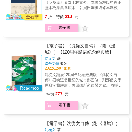
八九年後因參與「黃雀行動」而被關押在中國
在必然最終映現的是大都市的必然容貌，因
畫下了句點。當我們閱讀這本吸引人的傳記，
《砭身集》最為士林重視。本書编校以柏經正
外，也描寫了辛波絲卡不為人知的一面，以普
大陸之創傷經歷， 也寫其家翁、著名左派報人
此，班雅明在論及《柏林童年》時就曾指出：
裡頭充滿了小故事和詩作，以及對旅行和友情
堂本砭身集爲底本，以屈氏刻後增修本爲校
世的詩作主題知名的她，也曾經是波蘭共產黨
兼前《大公報》總編輯羅孚被北京告以間諜罪
人對大都市的體驗是如何深植於在該城市度過
的描述，我們可以再一次品嘗到辛波絲卡那個
本，不僅將校本中不見於底本的內容以不僅將
的忠貞支持者（而她在此後雖曾公開反省，卻
210
軟禁多年、終被釋放前後的種種軼事， 為這兩
的孩提時代。 對班雅明而言，對現代都市生活
金石堂
時代的氛圍，見證一位當代最有名的詩人，如
7
折
特價
元
校本中不見於底本的內容以遺文或附錄形式呈
未曾否認這段經歷）；她熱愛與朋友玩文字遊
段動魄驚心的歷史補上女作家之第一身見證，
的體驗並不單純是對個人生命的體驗，而更多
何從一名滿腹理想的共產少女蛻變為一名永遠
現，也輯錄了若干篇佚文及相關墓表、傳記、
戲，喜愛參訪考古博物館，有製作及蒐藏俗氣
體察深刻且真實。 此書也側面映照出文化精英
是由此對正處於成型中之現代主義的體驗。班
的反對者，亦折射出波蘭詭譎多變的歷史與時
電子書
著述題跋等，使之成爲劉鳴珂研究的基礎文
明信片寄給友人的習慣；她對維梅爾的畫作讚
的私人生活， 寫及周蜜蜜一家與文化及政經名
雅明研究學者Uwe Steiner指出：「《柏林童
代變遷。 本書特色 │辛波絲卡誕辰100周年推
獻。
譽有加，深愛蒙田、山謬‧皮普斯的日記；她認
流相交、相知的足跡： 包括《明報》創辦人及
年》與《巴黎拱廊街研究》共同指向十九世紀
出 │繁中世界第一本波蘭文直譯傳記 │收錄詩
為葉蟎是最美麗的生物，還熱切閱讀索引、註
作家查良鏞（金庸）、「香江第一才子」陶
下半葉，這並不單純是對這一歷史時間的關
人生平傳記、軼事與好友回憶、近百張照片、
釋、引文與參考書目&hellip;&hellip; 做為少數
【電子書】《沈從文自傳》（附《邊
傑、「鄉土文學之父」沈從文、著名畫家黃永
注，而是對現代主義之源起的關注。」 & 「對
詩作、拼貼畫作品及年表 │由一位詩人的一生
人如其字的作家，這本傳記從詩人生活的方方
城》）【120周年誕辰紀念經典版】
玉、兒童文學作家冰心、作者母親黃慶雲、蔣
一座城市不熟，說明不了什麼。但在一座城市
看波蘭的共產時代、戒嚴到解嚴開放 &
面面，窺見一首詩的誕生與轉化，也體現辛波
緯國，左派報界名人如曾敏之、黃克夫等； 也
中迷失方向，就像在森林中迷失那樣，就需要
沈從文
著
絲卡一生注重細節、幽默與提倡懷疑精神的世
聯合文學
出版
側寫張國榮、張立、馮寶寶等影視名人之身
學習。在此，街巷名稱對迷失者來說聽上去必
界觀。辛波絲卡的逝世為波蘭文學的某個章節
2022/12/07 出版
影； 點滴友誼、恩惠、交流、情義，她都逐片
須像林中乾枯嫩枝發出的響聲那樣清脆，而城
畫下了句點。當我們閱讀這本吸引人的傳記，
細膩縷述筆下。 讓讀者見識亂世中的人性，並
市深處的小巷必須像峽谷那樣清楚地映現每天
沈從文誕辰120周年紀念經典版 《沈從文自
裡頭充滿了小故事和詩作，以及對旅行和友情
走入由學養及識見構成的文化長廊。 周蜜蜜出
的時辰。」&mdash;&mdash;〈動物花園〉 &
傳》召喚這個世紀的城市鄉巴佬，到那個文學
的描述，我們可以再一次品嘗到辛波絲卡那個
身雅士世家，秉性善良、優雅、正直， 柔中帶
原鄉沉澱塵慮，再回想所來蕭瑟之處。 在喧囂
Readmoo
時代的氛圍，見證一位當代最有名的詩人，如
剛，書寫感傷亦不失節制沉穩。 不諱指涉時代
蒸騰的時代，沈從文的作品是一帖能讓人鎮靜
何從一名滿腹理想的共產少女蛻變為一名永遠
273
特價
元
黑暗面，面對強權不卑不亢， 筆觸紀實、率
舒緩下來的良方。──范銘如／專文導讀 沈從文
的反對者，亦折射出波蘭詭譎多變的歷史與時
真、酣暢。 本書亦可見一位女作家同時身為職
作品意涵淡遠，深邃雋永，融合成長經歷、不
代變遷。 本書特色 │辛波絲卡誕辰100周年推
電子書
業女性的工作熱情 處處流露出女性的自重自
隨俗的人生觀與文學堅持，描繪鄉土，筆調直
出 │繁中世界第一本波蘭文直譯傳記 │收錄詩
強。 & 本書特色 本書為香港作家周蜜蜜女士的
率，野趣橫生，粗礫中散發著美感，為中國現
人生平傳記、軼事與好友回憶、近百張照片、
回憶錄，由她在中國大陸文革時期上山下鄉、
代文學開創出獨樹一格的鄉土抒情流派。 《沈
詩作、拼貼畫作品及年表 │由一位詩人的一生
邂逅丈夫羅海星的青春歲月，到八十年代移居
從文自傳》合《從文自傳》與《邊城》於一
【電子書】沈從文自傳（附《邊城》）
看波蘭的共產時代、戒嚴到解嚴開放 &
香港、在電視台任職的職業女性生活，再及家
帙： 《從文自傳》從童稚打架、逃學起筆，到
沈從文
著