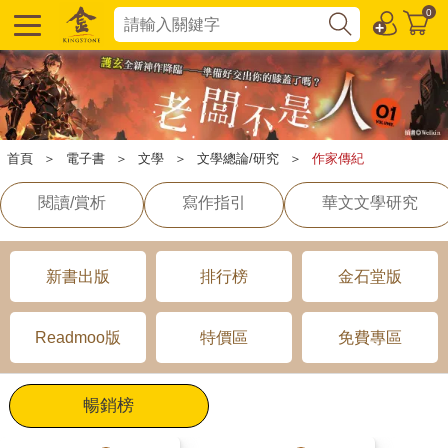
0
首頁
＞
電子書
＞
文學
＞
文學總論/研究
＞
作家傳紀
閱讀/賞析
寫作指引
華文文學研究
新書出版
排行榜
金石堂版
Readmoo版
特價區
免費專區
暢銷榜