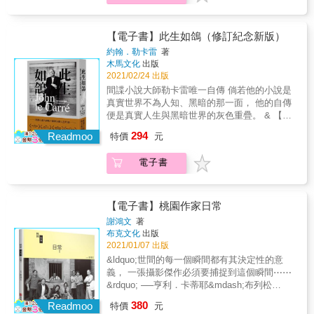
譽為「詩史」之深意。細數詩作裡呈現的各種
（Words）。其他詩人可能如此，但杜甫不
友，讓你找到了自己。 從蒙田身上，你將看到
面向：對國勢大傷的戰禍之況、朝廷制度所導
是。杜甫的三個「W」是：憂慮（Worry）、酒
的是有關「如何生活」的靈感，以及答案。 &
引之失序、社會傾斜之憤恨不義，以及一般常
（Wine）和文字（Words）。
同邀入座 我們在存在主義咖啡館：那些關於自
【電子書】此生如鴿（修訂紀念新版）
民因政局而承受面對的悲歡離合。這些描寫，
&mdash;&mdash;洪業 民國燕京學人洪業的鍾
由、哲學家與存在主義的故事 At the
約翰．勒卡雷
著
奠定了杜甫在文學上不可取代的地位，而能稱
情代表作。詳述杜甫詩歌作品背後的大唐紀
Existentialist Caf&eacute;: Freedom, Being,
木馬文化
出版
得上中國最偉大詩人之名。 洪業的傳記書寫除
事，跟隨杜甫一生行跡，感受時代變換、家國
and Apricot Cocktails
2021/02/24 出版
寄寓個人感情，更有抒懷明志之意。全書援引
動盪、人民悲喜，從其流傳後世之著名詩作，
間諜小說大師勒卡雷唯一自傳 倘若他的小說是
杜詩達三七四首，融合史事，逐一析釋，力求
體現詩人所見之心。 杜甫一生歷盡美好和滄
真實世界不為人知、黑暗的那一面， 他的自傳
考實詩人生平蹤跡。譯者曾祥波專研杜詩，
桑，宛若大唐縮影。從年少即展才智，與詩朋
便是真實人生與黑暗世界的灰色重疊。 & 【全
研、譯相得，譯筆生動流暢。書末附錄加收
酒友裘馬輕狂，而後胸懷抱負卻礙於官場權計
球讚譽】 「間諜小說家第一人。」――格雷
〈我怎樣寫杜甫〉、〈再說杜甫〉兩篇；另選
294
而不第，看透朝綱百態。對人民仍懷有深情掛
Readmoo
特價
元
安・葛林 Graham Greene 「文學巨人，人道主
錄洪業英譯杜甫巔峰之作七律〈秋興八首〉，
念的他，以詩為聲，紀事寫實。本書將杜甫生
義者的心靈。」――史蒂芬・金 Stephen King
中英對照，可資賞鑑。
平事件搭配詩作兩相對照，更能體會其作品被
電子書
「不只是偉大作家，更深富卓識遠見。」――
譽為「詩史」之深意。細數詩作裡呈現的各種
保羅・科爾賀 Paulo Coelho & ☆《冷戰諜魂》
面向：對國勢大傷的戰禍之況、朝廷制度所導
的利馬斯、《榮譽學生》中的傑里&bull;威斯特
引之失序、社會傾斜之憤恨不義，以及一般常
貝&hellip;&hellip;令人難忘的悲劇英雄經典角色
【電子書】桃園作家日常
民因政局而承受面對的悲歡離合。這些描寫，
的原型人物從何而來？ ☆《女鼓手》中的以巴
謝鴻文
著
奠定了杜甫在文學上不可取代的地位，而能稱
對抗、《蘇聯司》裡蘇聯的改革開放
布克文化
出版
得上中國最偉大詩人之名。 洪業的傳記書寫除
&hellip;&hellip;故事靈感來源與取材過程 ☆勒
2021/01/07 出版
寄寓個人感情，更有抒懷明志之意。全書援引
卡雷與諾貝爾文學獎最近的距離 ☆深入險地，
&ldquo;世間的每一個瞬間都有其決定性的意
杜詩達三七四首，融合史事，逐一析釋，力求
與人道救援組織、戰地反抗軍、「恐怖分
義， 一張攝影傑作必須要捕捉到這個瞬間⋯⋯
考實詩人生平蹤跡。譯者曾祥波專研杜詩，
子」、黑幫老大訪談交涉的親身經歷 ☆間諜小
&rdquo; ──亨利．卡蒂耶&mdash;布列松
研、譯相得，譯筆生動流暢。書末附錄加收
說的真實與虛構&hellip;&hellip; 所謂愛國與叛
（Henri Cartier-Bresson） & 當一個作家走出
〈我怎樣寫杜甫〉、〈再說杜甫〉兩篇；另選
380
國的一線之隔，間諜任務與作家的良心拉扯，
Readmoo
特價
元
書房、書桌， 身處於市井擾嚷的菜市場， 在咖
錄洪業英譯杜甫巔峰之作七律〈秋興八首〉，