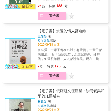
廷 莊華堂 陳少 陳銘磻 陳謙 葉莎 葉桑 菩提 彭
角力真實情況、《蘇聯司》裡俄羅斯改革開放
的稱讚，還是不屑的譏笑，都能令他樂上好一
188
素華 黃秋芳 黃娟 張又然 張英珉 &游書珣 賴文
金石堂
經驗的觸發&hellip;&hellip; & 作家的生命與經
75
折
特價
元
陣子。&& & 他的「精神勝利法」，讓他的人生
誠 鄧榮坤 鄭清茂 敷米漿 劉正偉 鍾怡雯 鍾肇
歷，和他關注的戰爭、歷史重疊；倘若他的小
寫下不少有趣的篇章，也同時引領他走向結局
政 謝旺霖 謝鴻文 薛慧瑩 靈歌 &
說是真實世界不為人知、黑暗的那一面，他的
電子書
&hellip;&hellip; 然而我們的阿Ｑ卻沒有這樣
自傳便是真實人生與黑暗世界的灰色重疊。 這
乏，他是永遠得意的：這或者也是中國精神文
些經歷中，勒卡雷無可避免地以頗具分量的篇
明冠於全 球的一個證據了。 &
幅寫下了他的童年：他身為騙徒的父親、感情
【電子書】永遠的情人莒哈絲
冷漠的母親。 & 「逃避與欺騙是我童年非有不
王筱瑩
著
可的武器。青少年時期，我們都是某種間諜，
崧燁文化
出版
而我卻早已是退役的老兵。情報世界擁我入懷
2020/09/18 出版
的時候，感覺就像回到家一樣。」 「格雷安‧葛
有些愛，一輩子都在乞討；有些債，一輩子都
林告訴我們，童年是作家的存款簿。若以此來
未還清。 & 「我認識你，永遠記得你。那時
計算，我生來就是個百萬富翁。」 這次，我們
候，你還很年輕，人人都說你美。現在，我是
終於看到文學界的百萬富翁與成功企業家，坦
特地來告訴你，對我來說，我覺得現在的你，
承向世人分享他最珍貴的財富。
175
金石堂
7
折
特價
元
比年輕時候的你更美。與你那時的面容相比，
我更愛你現在備受摧殘的容顏。」──《情人》
電子書
& ★瑪格麗特&bull;莒哈絲，法國知名作家、電
影導演。1914年生於印度支那嘉定市（即後來
南越的西貢，到越南統一後再改稱胡志明
市），堪稱是20世紀最燦爛的文壇之星、永不
【電子書】俄羅斯文壇巨星：崇尚愛與和
凋謝的鮮花。 & ★她浪漫、熱情、才華洋溢，
平的托爾斯泰
筆下充滿狂熱的愛戀、犀利的人生、大膽的情
林真如
著
慾，其小說和戲劇等作品深刻影響了文學、電
崧燁文化
出版
影、藝術，甚至是法國文化。 & ★自傳式小說
2020/09/04 出版