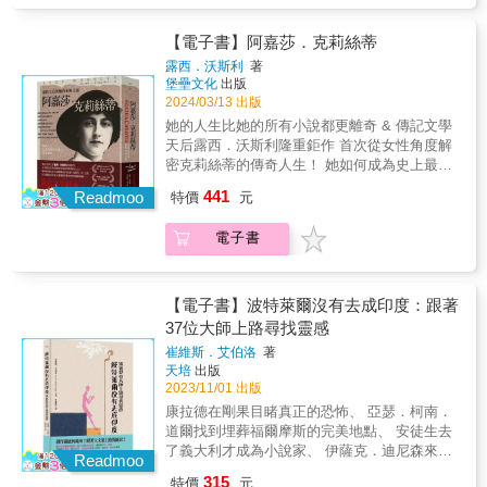
去。」──余光中 & 隨書附「天下第三行書」北
Bailey），《紐約時報書評》（編輯選書）
觀、黃庭堅等眾多北宋人物入手，立體地展現
宋‧蘇軾《黃州寒食詩帖》全幅大拉頁 自我來黃
「極具說服力地描繪出一個關心世間萬物的
蘇軾與大宋三十多位文化精英的命運交織和人
【電子書】阿嘉莎．克莉絲蒂
州。已過三寒食。年年欲惜春。春去不容惜。
人。」——《倫敦書評》（London Review of
生糾葛。細緻地按照時間脈絡，結合蘇軾所處
今年又苦雨。兩月秋蕭瑟。臥聞海棠花。泥汙
露西．沃斯利
著
Books） 「這本精彩的書生動地闡述了米契爾
的境況際遇，解讀其詩詞作品。 透過蘇軾與家
堡壘文化
出版
燕支雪。闇中偷負去。夜半真有力。何殊病少
的一生和成就。」——《芝加哥論壇報》
人、師友、知己、政敵、弟子等人的社會交
2024/03/13 出版
年。子（點去）。病起頭已白。春江欲入戶。
（Chicago Tribune） 「一本面面俱到且引人
往，可一覽北宋文人圈的藝術生活，窺見「烏
雨勢來不已。雨（點去）。小屋如漁舟。濛濛
她的人生比她的所有小說都更離奇 & 傳記文學
共鳴的全新傳記。」——露絲．富蘭克林
臺詩案」牽涉的諸多往事，充分了解其人格魅
水雲裡。空庖煮寒菜。破竈燒濕葦。那知是寒
天后露西．沃斯利隆重鉅作 首次從女性角度解
（Ruth Franklin），評論家、美國國家書評人
力和豐富的一生。 「群狼環伺，步步驚心」的
食。但見烏銜帋。君門深九重。墳墓在万里。
密克莉絲蒂的傳奇人生！ 她如何成為史上最暢
協會獎傳記類得主 「極其出色……（我們之
北宋政治中，細看蘇軾如何展現「一蓑煙雨任
也擬哭塗窮。死灰吹不起。右黃州寒食二首。
銷的作家，她「失蹤的11天」之謎， 以及她如
中有許多）約瑟夫．米契爾的忠實讀者從不厭
441
平生」、「也無風雨也無晴」的人生哲學。 &
Readmoo
特價
元
& 1082年，蘇軾於黃州東坡雪堂寫下的二首
何打破了那個時代對女性的種種規範
倦討論他。……而通常不會去討論的事，就是
「其於人，見善稱之，如恐不及；見不善斥
詩，此帖行書筆法自由，是他平生最得意的書
&mdash;&mdash; & ★英國@CrimeFest
我們是否需要一本米契爾的傳記。……現在，
之，如恐不盡；見義勇於敢為，而不顧其害。
電子書
法作品，被稱為「蘇書第一」。此詩為其人生
H.R.F. Keating Award決選入圍 ★《衛報》、
湯瑪斯．康克爾寫了這本書，證明我們非常需
用此數困於世，然終不以為恨。」──蘇轍 &
低谷的記錄，見證了以「心似已灰之木」的無
《泰晤士報》年度最佳圖書 ★《星期日泰晤士
要一本一流的米契爾傳記。」——《華爾街日
「如果自己要去古代旅行，會和蘇東坡一起
欲無求，克服生命的低盪錘鍊，「身如不繫之
報》暢銷榜Best Seller & 「所有克莉絲蒂的愛
報》（The Wall Street Journal） 「《米契爾
去。」──余光中 & 隨書附「天下第三行書」北
舟」自適於天地之間。 & 國立故宮博物院館藏
好者都該閱讀這本傳記，原因就和閱讀她的小
【電子書】波特萊爾沒有去成印度：跟著
先生為何不寫了》是一本優雅動人的傳記，主
宋‧蘇軾《黃州寒食詩帖》全幅大拉頁 自我來黃
精品 原作尺寸：長34.2公分&times;寬199.5公
說相同！」──《泰晤士報》The Times & 從
37位大師上路尋找靈感
角深具紐約特質一如其筆下的紐約角色，他深
州。已過三寒食。年年欲惜春。春去不容惜。
分 拉頁尺寸：長21公分&times;寬54.4公分 &
「維多利亞女孩」到「戰時護士」到「謀殺天
信這座城市的魔力並為其獨特特徵添磚加
今年又苦雨。兩月秋蕭瑟。臥聞海棠花。泥汙
崔維斯．艾伯洛
著
后」， 她的作品不僅是英國歷史的縮影，更是
瓦。」——《紐約時報》（The New York
天培
出版
燕支雪。闇中偷負去。夜半真有力。何殊病少
照見她生命歷程的鏡子，也代表了那個戰後的
Times） 「報導文學的守護神自一九九六年去
2023/11/01 出版
年。子（點去）。病起頭已白。春江欲入戶。
偵探小說黃金年代。 但關於阿嘉莎・克莉絲蒂
世至今沒有任何一本傳記，這讓人困惑，但湯
雨勢來不已。雨（點去）。小屋如漁舟。濛濛
康拉德在剛果目睹真正的恐怖、 亞瑟．柯南．
本人，我們又了解多少？ & 作品銷量僅次於
瑪斯．康克爾的《米契爾先生為何不寫了？》
水雲裡。空庖煮寒菜。破竈燒濕葦。那知是寒
道爾找到埋葬福爾摩斯的完美地點、 安徒生去
《聖經》和莎士比亞，《東方快車謀殺案》、
值得等待。……生動且見解深刻。」——《舊
食。但見烏銜帋。君門深九重。墳墓在万里。
了義大利才成為小說家、 伊薩克．迪尼森來到
《尼羅河謀殺案》、《一個都不留》多次改編
Readmoo
金山紀事報》(San Francisco Chronicle) 「非
也擬哭塗窮。死灰吹不起。右黃州寒食二首。
非洲，又遠離非洲、 路易斯．卡羅在俄羅斯發
成電影，劇作《捕鼠器》創下史上最長公演紀
315
特價
元
凡之作……任何想以報導文學闖出名堂的作家