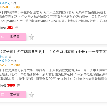
快樂文化
出版
2022/01/19 出版
日本暢銷中小學生科普讀物★ ★大人也愛的輕科普★ ★系列作品銷量突破七十萬本！★ ◎彗星撞地球！ ◎太空垃圾塞滿地球周圍 ◎膨脹的太
噬地球？ ◎火星之旅危險四伏 ))))千萬別把它當作睡前讀物，因為你一翻開就停不下來！(((( 【驚奇悸動的26個天文主題】 若你向宇宙許願
&hellip;&hellip;宇宙將回報給你&hellip;&hellip;隕石撞地球？太陽輻射線！ 浩瀚無垠的外太空，令人充滿好奇，也散發一股恐怖氣息。天空和宇宙
自古就是偶爾會令人害怕到睡不著的對象，這似乎有跡可循。像是巨大的流星
252
特價
元
變成黑夜，在古代是讓人多麼害怕的事啊！而即使是科技進步的現在，也仍不
&hellip;&hellip;本書站在科學的立場，幫助讀者享受這個染上恐怖氣氛、緊張刺激的天文世界。 【精采主題搶先看】 ●
電子書
際之間正協力監測有可能撞擊地球的小行星、彗星等近地天體，若是像彗星或
那麼只需要稍微改變天體的軌道，例如透過大型火箭把炸彈送到天體上，就能
無策。所以行星防禦肩負重任，守護著人類的繁榮與生活。 ●太空天氣預報● 若太陽閃焰噴發，會有大量放射線抵達地球，釀成災害。而更令人擔
心的，是位於國際太空站內的太空人和人造衛星，他們位於地球磁層的外側，
【電子書】少年愛讀世界史１－１０全系列套書（十冊＋十一集有聲
異常現象，及早因應，例如讓太空人撤退到太空站內的安全地點；改變氣象衛
管家琪
著
空垃圾包圍的地球● 人類在開發太空過程中所留下的，不只是名言和傑出成就；另外還製造了大量的火箭碎片、退役的人造衛星及
字畝文化
出版
碎片，還有太空人忘記帶走的攝影機、螺絲零件等等，換句話說，就是太空垃
2021/11/24 出版
身的部件使用了抗燃材質，或者體積很大等等，沒燒完的殘骸就可能會墜落到
來歷史真的可以像故事一樣好看！ 獻給愛讀歷史的青少年，第一套本土自製世界歷史 & 臺灣超會說故事的作家 管家琪，化身穿越時空說書人
 超弦理論（Superstring Theory）認為，宇宙原本就是十一個維度，萬物的最基本組成是如橡皮筋ㄧ般的弦，折疊的維
遠古到現代，帶你鑑古知今，成為有見識的世界公民 & 一次帶走最超值的豪華套組（總價值共6550元）─── ★《少年愛讀世界史》全系列精美
度以及弦，在宇宙的起始就已存在。這個想法認為，單一個弦在不同的震動方
印紙本書 共10冊 (定價／新臺幣4200元) ★ 加贈1：10+1線上作者親錄精華有聲書：《少年愛讀世界史精華有聲書》共10集（各約60分鐘，隨各
琴弦的不同震動方式，也能讓我們聽見不同的聲音――這樣想，或許比較好懂
冊附Readmoo有聲書兌換碼）+ 《少年愛讀世界史全系列概說導覽有聲書》（約2
3990
信大家一定又要覺得宇宙很混沌了吧。 ========================================== 【有趣到睡不著─系列介紹】 ★日本中小學
特價
元
聲書隨身碟：含全系列精華有聲書與全系列概說，共11集。另含約16GB的容量，可自由存放資料，做為一般隨身碟使
經典科普課外讀物，系列作品銷量突破七十萬本！★ ★108課綱培養「科學素養」、「閱讀力」最佳讀物★ ◎熱情推廣科學的專家作者群 本系
。（總價值／新臺幣1300元） ★ 加贈3：套書典藏精裝書盒 & ★為什麼我們需要閱讀世界史？★ & 如果不了解歷史，我們便無法明白世界為什
列長期受到日本親師生的肯定，主因是：來自各科學領域的專家作者群，專業值得
電子書
成為現在這個模樣。 而如果不了解從過去到現在的世界，我們便難以打造更理想的未來世界。 & 二十一世紀的我們，需要擁有全球化的視角
08課綱科學素養，中小學生的最佳讀物 ─科學素養讀本：科學素養是人們看待自然現象時保持好奇心，從中思考問題、進而設法解決問題的一種
世代的公民，需要了解自身存在的世界如何形成。 「歷史」與我們現今的生活，有著千絲萬縷的密切連結！ & 在108課綱社會領域歷
涵養。閱讀有趣的課外科學書籍，並呼應學校課程內容，培養孩子的科學素養。 ─增加閱讀力：書中每個小主題的篇幅適中，讀來毫不費力，平
程時數縮減的情況下， 本書適時提供了一個更為完整、全面的世界史圖像。 & & ★誰說歷史很沉悶？★ & 【少年愛讀世界史】帶你穿越時
近人的內容，使人不知不覺一直看下去，也促進中小學生的長篇文章閱讀力。 ◎全系列主題─ 《有趣到睡不著的自然科學》／《有趣到睡不著的