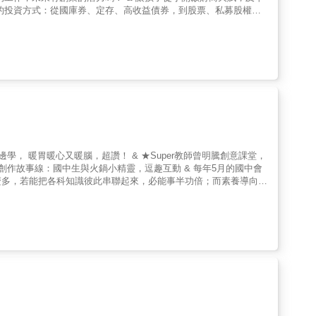
和超會賺小
報酬等等觀念，並了解如何分散投資組合，以促進資金的增長。 &
「選三家公司研究它們的財務狀況，觀察其股價走勢」、「以下六家
自行閱讀、與父母討論，也可以做為上課教材。 & 本書特
斷力。 ●豐富的練習作業：設計有趣的互動活動和討論，讓孩子和父母可以一起參與。 &
麼多，若能把各科知識彼此串聯起來，必能事半功倍；而素養導向題
！ & 【故事簡介】 阿明和小晴是國三
識。 & 本書特色 ●故事連結知識 篇章
畫，既青春又可愛；故事情節連結學校教科書的內容，還有詳實圖解
附國中會考歷屆試題，立即評量前面課堂的學習成果；並有解析，讓你理解題目的意義，懂得如何分析選項。 &