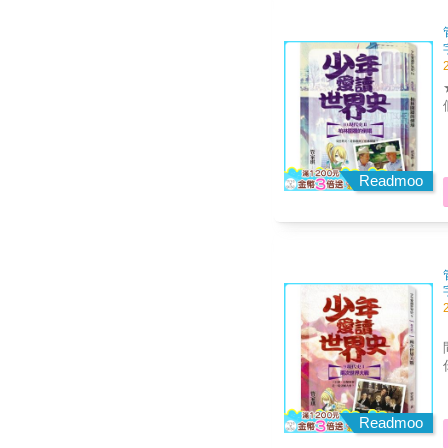
空
化學》 《有趣
+ 百幅圖
病
冊
新
和
★
跨科學
什
們
是
「
扎實的
面的世
如
透過
史都是
Readmoo
書
了
計
僅
到
到
「略古
發
實起來了
【
十
你將讀到：
容】 經過十九世紀「
聽來
Readmoo