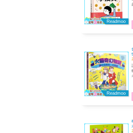
啟發
創
你
Readmoo
色 ●108課綱金融素養：讓孩子認識金
讀
轉化
目
Readmoo
輔助說明
精華 課堂故事之後，