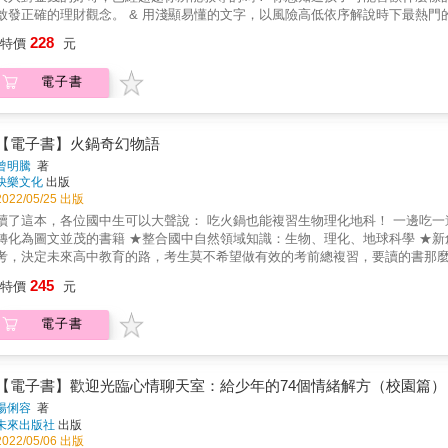
正確的理財觀念。 & 用淺顯易懂的文字，以風險高低依序解說時下最熱門的投資方式：從國庫券、定存、高收益債券，到股票、私募股權、
投，以及NFT指數股票型基金、共同基金、退休基金等等。 & 無論你是投資達人或理財小白，都適合帶領孩子一起共讀共學&mdash;&mdash;
228
特價
元
也會學到寶貴的投資知識。 & 越早了解金錢，就越能賺更多錢！ & 給孩子的金錢和理財教育不嫌早，這本專為孩子設計的理財書，將建立孩子
正確的金錢觀念，並引導孩子如何開始儲蓄計畫、在銀行中投資並創造未來的財富。 & 運用可愛的腳色「財富超人組：超會算先生
電子書
姐」，以有趣的圖文指南向孩子清楚解釋投資的概念，包括股票和債券、風險和
書中有許多練習作業，比如：「找三家銀行，研究各家的存款、放款利率」、
公司你會投資哪一家？」、「列出你未來的夢想清單」等等，非常實用，可以由青少年
錢，懂得儲蓄與投資，學習評估風險。 ●實際投資經典案例：從著名的投資者和歷史事件中，培養金錢判
【電子書】火鍋奇幻物語
曾明騰
著
快樂文化
出版
2022/05/25 出版
了這本，各位國中生可以大聲說： 吃火鍋也能複習生物理化地科！ 一邊吃一邊學， 暖胃暖心又暖腦，超讚！ & ★Super教師曾明騰創意課堂，
為圖文並茂的書籍 ★整合國中自然領域知識：生物、理化、地球科學 ★新創作故事線：國中生與火鍋小精靈，逗趣互動 & 每年5月的國中會
考，決定未來高中教育的路，考生莫不希望做有效的考前總複習，要讀的書那
，更是考驗對知識的融會貫通，應用在生活經驗中。 & 現在，有火鍋小精靈來助大家一臂之力！讓學習走出教室，藉由吃火鍋過程中的備料、
245
特價
元
烹煮、食用三階段，上一堂生活化又深刻難忘的自然課；跟著青春洋溢的主角，一同燃起熱血、奮發用功吧
學生，他們是從小一起長大的青梅竹馬，平常一起K書，也一起吃喝玩耍。 如今正逢升學考試的最後衝刺階段，他們有點煩惱、有些緊張。在一次
電子書
約定一起煮火鍋時，意外喚醒隱身在人類世界裡的精靈一族，期間限定陪著兩位少年少女複習國中自然科知
依照煮火鍋的步驟發展，每個課堂有人類主角與精靈們互動，搭配動漫風格插
。 ●作者獨門心智圖 示範分類和歸納知識，從一個中心主題，輻射連結到各個相關的重點，學會觸類旁通，思考記憶就不難了。 ●課綱
補充更多與該主題相關的學校課程內容，整理為條列式文字，並可運用版面空間做筆記、統整自己的學習重點。 ●自我挑戰
【電子書】歡迎光臨心情聊天室：給少年的74個情緒解方（校園篇）
楊俐容
著
未來出版社
出版
2022/05/06 出版