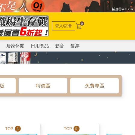
0
登入/註冊
電
居家休閒
日用食品
影音
售票
o版
特價區
免費專區
TOP
TOP
TOP
4
5