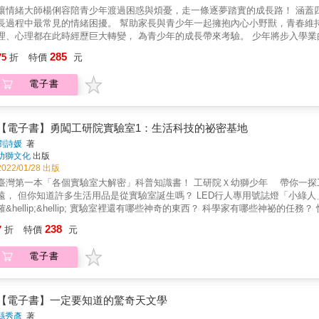
讓情緒大師楊俐容陪青少年渡過困惑與煩憂，走一條逐夢踏實的成長路！ 涵蓋四大範疇：人際關係、課業成績、感情問題、生涯規劃，青少年成
過程中最常見的情緒困擾。 幫助家長與青少年一起擁抱內心小野獸，青春維持不煩惱！ ￭青春期成長必備！ 青春期是人生的一個重要階段， 生
、心理都在此時經歷巨大轉變， 為青少年的成長帶來考驗。 少年將步入學業的高壓期， 在挫折與壓力下，培養自信和毅力。 他們將經歷人際
學習期， 在衝突與競爭中，遇見真摯的友誼。 他們還將面對自我的徬徨期， 在興趣與專長間，找到自己的未來。 這裡有74個真實少年的
285
75
折
特價
元
春故事， 情緒大師量身打造74套專業的解決方案， 引導青少年正向面對挫折、 磨練分析問題的能力。 ￭家有青少年的父母必備！ 納悶以
乖孩子去了哪裡？ 為什麼孩子進入青春期後，時不時就火山爆發？ 孩子的情緒困擾，也正是父母的教養難題， 這些教養問題，是否總是引爆
電子書
衝突，讓你傷腦筋﹕ 孩子在學校受到交不到朋友，變得越來越不想去學校； 希望孩子更專注在學習，卻引起親子爭執； 年紀小卻已經交了男
朋友，該介入嗎？ 孩子說要想成為明星、youtuber，應該支持他的夢想嗎？ 透過74個真實少年的校園青春故事， 了解青少年心中所想，開啟
道溝通橋梁，強化親子關係！ 本書有最療癒的心理對策，幫助青少年面對校園生活的四大難題&mdash;&mdash; 難題一、人際關係的挑戰 朋友
能為我們開啟視野，帶來不同的體驗。少年將從書中學習敞開心胸接納不同的朋友，
【電子書】勇闖工研院實驗室1：生活科技的祕密基地
績壓力大 學習就像馬拉松，是一輩子的事情。盡管課業並不輕鬆，但經得起挫折和考驗，可以積累自信和毅力。練習把目標放遠，眼光集
劉詩媛
著
在自己的努力和進步，學習之路將會充滿樂趣。 難題三、青春期的感情問題 感情問題常常困擾著青春少年，不敢跟家長、老師講，又無法自己
幼獅文化
出版
解決。楊俐容老師就像朋友，包容、同理、引導青少年，了解友誼就像一道彩虹，有
2022/01/28 出版
對自己有信心、對別人付出關懷、不傷害別人，無論成敗結果如何，都是青春期最甜美的回憶！ 難題四、面對未來好迷
灣第一本「各個實驗室大解密」科普知識書！ 工研院Ｘ幼獅少年 帶你一探工研院實驗室裡的祕密！ 「科學家們的實驗室」聽起來離我們好
職涯還在摸索階段，充滿迷惘。藉由書中青少年的故事，引導孩子認識自己、
用品是從實驗室誕生嗎？ LED行人專用號誌燈「小綠人」必須通過測試才能上路， 新冠病毒檢測系統「疫開罐」快速又準
慢勾勒未來的藍圖。 ＊閱讀年齡：9歲以上 &
ellip;&hellip; 實驗室裡還有哪些神奇的東西？ 科學家有哪些神祕的任務？ 快跟著小小偵探團一起勇闖工研院實驗室！ 如何培養孩子的「科技
力」與「科學力」，是臺灣目前教育現場極為重視的課程領域之一，不只希望
238
7
折
特價
元
的是，培養科學思維與科技素養。 《勇闖工研院實驗室》帶領大家揭開工研院實驗室的神祕面紗，一探第一線實驗室的真面目，透過這個難得
體驗，讓小讀者們藉由科普閱讀，培養科學思維與科技素養，同時了解臺灣在
電子書
【電子書】一定要知道的驚奇天文學
縣秀彥
著