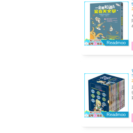
★
陽會吞
Readmoo
電量。 ●被太
原
害。 ●超弦理論超級玄●
從
彩
相
元) ★ 加贈2：USB3.0有
生
用
Readmoo
麼會
1
與觀點。 新
史課