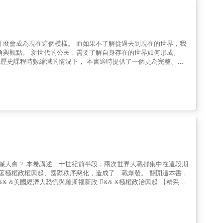
刺激學習成就感。 & & ★為
的尺度與地球環境），跨「地球科學」、「物理」、「化學」、「生
著時代演進，過去長久以來區隔人與人的民族、國家等邊界概念，已
界史】完整、詳實、易讀。幫
要事件，一一對接。讓我們有機會好好的認識人類文明的發展，理解
如此一來，我們的對世界的史識、史觀、視野，便建構起來、豐富起
、略古詳今、脈絡切割，以至於我們對世界歷史的認識沒系統、不完
一個嶄新的、以全人類為背景的人類文化正在逐漸形成。 & 二
權興起、國際秩序惡化，造成了二戰爆發。 翻開這本書，
說故事、又是歷史學系出身，為
娓娓道來，讓我們隨她進入每一節歷史時空，聽她講述歷史，讀來、
綜複雜的國際關係。萬一與其中一國發生衝突，有如「牽一髮動全
代發生的大事，觀看各個地區的概況，見識古往今來卓爾不凡的人
談和協商便愈來愈困難，當強國之間的對峙張力日益緊繃、張力達到
厚實起來了。老師、學生、家長，哪裡還需要擔心學校歷史課程時數
爆的？ 從1815年
（現代史II）