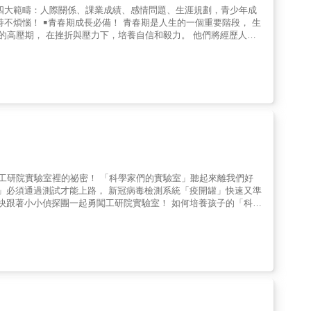
鍛鍊成熟的人際能力，是成長過程中重要的事情。 難題二、
普通朋友、好朋友、喜歡的對象，也有親密的伴侶......。只要
網 青春期的孩子對未來的
了解外在世界，並努力培養專長、適時發揮優點，充實生活體驗，慢
孩子熟悉使用各項新科技，也注重動手作、動腦想的科學能力，更重
生活上、產業上，都有很多領先全球的科技呢！