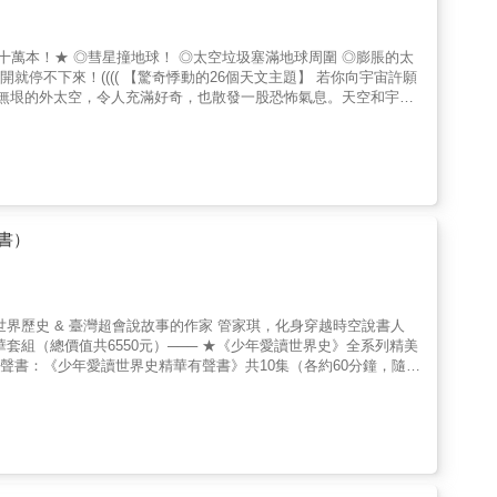
、拉著長長尾巴的彗星、明亮至極的超新星，或是日全食使得白天驟
了解宇宙中的暗物質、暗能量，會引領宇宙走向何種命運
地球防衛軍的使命● 目前國
小行星這樣的小天體，只要是在距離地球很遙遠的位置就已發現它，
迴避撞擊；但是如果天體已經離地球太近，那很遺憾的，我們將束手
沒有天然磁力屏障可保護。太空天氣預報，就是詳細觀測太陽表面的
書）
星和通訊衛星的朝向，避免故障；地面上的發電系統也要事先減少送
圾。退役的人造衛星再次進入大氣層時，一般會燃燒殆盡，但假如機
地面或海上，因此地表上的任何人，都可能因掉落的太空垃圾而受
式之下，會呈現出不同基本粒子的性質。這就好像彈奏吉他時，單一
。如此一來會導出一個驚人結論：宇宙並非唯一，而是存在好幾個。
5分鐘，隨第一冊附Readmoo有聲書兌換碼）(定價／新臺幣1050
信賴，長年耕耘科普傳播，出版過多部科普暢銷作品。 ◎符合
易