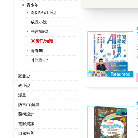
青少年
奇幻/科幻小說
成長小說
語言/學習
3C資訊/知識
青春期
其他青少年
Readmoo
羅曼史
輕小說
漫畫
語言/字辭典
藝術設計
工研院
電腦資訊
備
自然科普
灣科