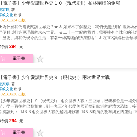
，看精采故事，成為有見識的世界公民！ 好多有趣的歷史知識，透過這本書，你會一清二楚！ & 臺灣觀點 + 大事記年表橫幅3頁寬的拉頁地圖
【電子書】少年愛讀世界史１０（現代史II）柏林圍牆的倒塌
到睡不著的生物學》／《有趣到睡不著的植物學》 《有趣到睡不著的天文學》／《有趣到睡不著的地球科學》 《一定要知道的傳染
片 精美彩印 &times; 加送有聲書 & ★為什麼我們接觸的世界史都是翻譯的？★ & 翻譯而來的世界史，無法充分符合在地的學習需求。
管家琪
著
》／《一定要知道的怪奇科學》 《一定要知道的驚奇天文學》 ＼＼封面〝有問題〞／／ ★有趣到從封面開始就〝有問題〞！ 本系列書籍，各
從本書開始，我們終於有「本土自製」、讓少年愛讀的世界史了！ & 本書特別製作【歷史教室知識競技場】單元， 將世界史與臺灣的歷史教育、
字畝文化
出版
封面都精心設計了一個有趣的問題， 你能回答得出來嗎？等你翻開本書，便能印證你有沒有答對。 本書封面〝有問題〞： Q：如果仙女座星系
課綱的社會領域學習相結合。 這個單元由歷史名師曹若梅撰寫，並設計「基礎是非選擇題」與「進階素養題」。 透過導讀與題目，可預先了解
2021/11/24 出版
銀河系相撞，會發生什麼事呢？ 1.星球彼此相撞 2.什麼事都沒有 3.出現絢麗的星空 ★適合高年級以上閱讀。 ★本書主題符合「自然領綱」的
各冊重點，掌握各個時代的重要議題，加以思辨。並於閱讀之後，再回到「知識競技場」大顯身手。 增添學習功能，
為什麼我們需要閱讀世界史？★ & 如果不了解歷史，我們便無法明白世界為什麼會成為現在這個模樣。 而如果不了解從過去到現在的世界，我
習主題。 108課綱自然領綱，期待每學期至少包含1個跨科主題，透過跨科主題的探索，連結不同學科，打破學科之間的知識藩籬。本書符
麼這部世界史最適合少年讀者閱讀？★ & 這套書所講述的時間，從遠古到現代；依時、依地，脈絡清楚。 所講述的範圍，涵蓋整個世界；而不
便難以打造更理想的未來世界。 & 二十一世紀的我們，需要擁有全球化的視角與觀點。 新世代的公民，需要了解自身存在的世界如何形成。
合領綱所列舉的跨科主題（列舉三主題：從原子至宇宙，物質與能量，自然界
某一個地區、民族或國家。 講述的方式﹕不錯過重點，不過度簡化，不「略古詳今」。 是一部真正值得閱讀、可以深度學習、脈絡清晰、內容
歷史」與我們現今的生活，有著千絲萬縷的密切連結！ & 在108課綱社會領域歷史課程時數縮減的情況下， 本書適時提供了一個更為完整、全
物」。
世界史。 讓我們有機會好好的認識人類文明的發展， 理解各個時代發生的大事，觀看不同地區的概況， 見識古往今來卓爾不凡的人物。
界史圖像。 & ★誰說歷史很沉悶？★ & 【少年愛讀世界史】帶你穿越時空，看精采故事，成為有見識的世界公民！ 好多有趣的歷史知識，
294
此一來，我們的對世界的史識、史觀、視野， 便建構起來、豐富起來、厚實起來了。 & 二十世紀六十年代以前，理解世界歷史最普遍的途徑，
特價
元
這本書，你會一清二楚！ & 臺灣觀點+大事記年表橫幅3頁寬的拉頁地圖+百幅圖片 精美彩印&times;加送有聲書 & ★為什麼我們接觸的世界
就是閱讀個別民族國家歷史（例如中國史、英國史、法國史等等）。然而，隨
翻譯的？★ & 翻譯而來的世界史，無法充分符合在地的學習需求。 從本書開始，我們終於有「本土自製」、讓少年愛讀的世界史了！ & 本
逐漸淡化，一個嶄新的、以全人類為背景的人類文化正在逐漸形成。 & 二十一世紀的我們，需要持有全球化的視角與觀點。 新世代的公民，需要
電子書
特別製作【歷史教室知識競技場】單元， 將世界史與臺灣的歷史教育、新課綱的社會領域學習相結合。 這個單元由歷史名師曹若梅撰寫，並設
解自身存在的世界如何形成。 & 因此，我們需要一部能講述從古代到現代的重要事情，未經「略古詳今」，能讓我們看到整體世界全貌，而非
「基礎是非選擇題」與「進階素養題」。 透過導讀與題目，可預先了解各冊重點，掌握各個時代的重要議題，加以思辨。並於閱讀之後，再回
看到區域化角度的世界史。 & 作者擅長說故事、又是歷史學系出身，為我們精心爬梳龐雜史料之後，彷彿化身為一個穿越時空的說書人，以流
「知識競技場」大顯身手。 增添學習功能，刺激學習成就感。 & ★為什麼這部世界史最適合少年讀者閱讀？★ & 這套書所講述的時間，從遠古
暢文字娓娓道來，讓我們隨她進入每一節歷史時空，聽她講述歷史，讀來、聽來都很輕鬆無負擔。 & 【少年愛讀世
現代；依時、依地，脈絡清楚。 所講述的範圍，涵蓋整個世界；而不是某一個地區、民族或國家。 講述的方式﹕不錯過重點，不過度簡化，不
【電子書】少年愛讀世界史９（現代史I）兩次世界大戰
助我們從頭開始、條陳縷析的，與這世界曾有過的重要人物、曾經發生過的重
詳今」。 是一部真正值得閱讀、可以深度學習、脈絡清晰、內容扎實的世界史。 讓我們有機會好好的認識人類文明的發展， 理解各個時代
管家琪
著
各個時代發生的大事，觀看各個地區的概況，見識古往今來卓爾不凡的人物。
生的大事，觀看不同地區的概況， 見識古往今來卓爾不凡的人物。 如此一來，我們的對世界的史識、史觀、視野， 便建構起來、豐富起來、厚
字畝文化
出版
來、厚實起來了。老師、學生、家長，哪裡還需要擔心學校歷史課程時數縮減
。 & 二十世紀六十年代以前，理解世界歷史最普遍的途徑，就是閱讀個別民族國家歷史（例如中國史、英國史、法國史等等）。然而，
2021/10/20 出版
整、不深入？
隨著時代演進，過去長久以來區隔人與人的民族、國家等邊界概念，已逐漸淡化，
少年愛讀世界史】９（現代史I） 兩次世界大戰：三巨頭，巴黎和會是一場分贓大會？ 本卷講述二十世紀前半段，兩次世界大戰都集中在這段期
一世紀的我們，需要持有全球化的視角與觀點。 新世代的公民，需要了解自身存在的世界如何形成。 & 因此，我們需要一部能講述從古代到現
間。從一戰後的巴黎和會，到一九三○年代從美國延燒到歐洲的經濟大恐慌，接著極權政
代的重要事情，未經「略古詳今」，能讓我們看到整體世界全貌，而非僅看到區域化角度的世界史。 & 作者擅長
 && &兩次世界大戰的起因與影響 && &晚清的改革與五四運動 && &美國經濟大恐慌與羅斯福新政 && &極權政治興起 【精采內
我們精心爬梳龐雜史料之後，彷彿化身為一個穿越時空的說書人，以流暢文字
民族主義」及「民主政治」的洗禮，世界上、尤其在西方世界，各個強權崛起，對內擁有強大的民族向心力，而對外，列強
294
都很輕鬆無負擔。 & 【少年愛讀世界史】完整、詳實、易讀。幫助我們從頭開始、條陳縷析的，與這世界曾有過的重要人物、曾經發生過的
特價
元
之間又彼此簽定協議，紛紛組成各種軍事聯盟，形成進入二十世紀時，相當錯
重要事件，一一對接。讓我們有機會好好的認識人類文明的發展，理解各個時
身」，其他與之同盟的國家也會一起加入(或是被捲入)紛爭當中。如此一來，
物。如此一來，我們的對世界的史識、史觀、視野，便建構起來、豐富起來、
電子書
最高點時，危險平衡終因一次摩擦被破壞，激烈的對抗一發不可收拾，世界大戰正式爆發。 ■世界大戰竟然是由一樁暗殺事件引
縮減、略古詳今、脈絡切割，以至於我們對世界歷史的認識沒系統、不完整、不深入？ & ◆本書內容◆ & 【少年愛讀世界史】１０