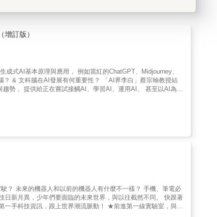
（增訂版）
AI基本原理與應用， 例如當紅的ChatGPT、Midjourney、
理科腦？ & 文科腦在AI發展有何重要性？ 「AI界李白」蔡宗翰教授結
勢， 提供給正在嘗試接觸AI、學習AI、運用AI、 甚至以AI為志
講得硬梆梆的書籍，蔡教授這本書非常適合想對 AI 了解的中學生，或
108課綱的核心精神是「終身學習」，本書對應108課綱精神，超前佈署，
; 輔仁大學中國文學系副教授 劉雅芬 & 【內容簡介】 & AI沒有辦
 & AI雖是顯學，卻又讓人望而生畏， 誰不必擔心被AI淘汰？誰可
人文，進行跨領域探究、 培養無數AI人才的「AI界李白」蔡宗翰教授告
即使是理科生，也同樣要學習如何發掘問題、尋找解題方向， 並且培
會需要各種不同的人才。 不管是文科生、理科生，都可以學習AI、
從中學習AI 的發展與技術。 第二部分：對應108課綱精神，超前布
養以「AI思維看世界」的能力，逐步建立AI專家的素養、提供進
閱讀 教育議題分類：科技教育、資訊教育 學習領域分類：科技 &