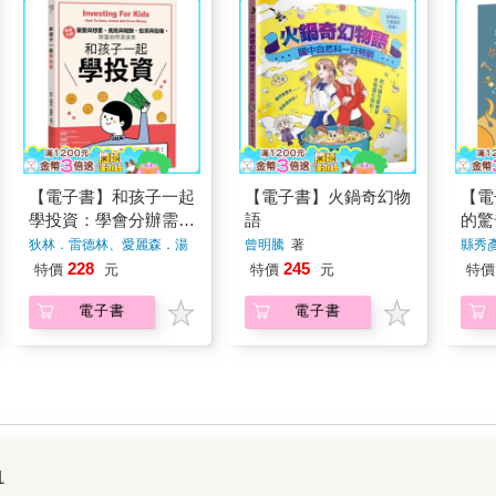
【電子書】和孩子一起
【電子書】火鍋奇幻物
【電
學投資：學會分辦需要
語
的驚
與想要、風險與報酬、
狄林．雷德林、愛麗森．湯
曾明騰
著
縣秀
姆
著
投資與投機，財富自然
228
245
特價
元
特價
元
特價
滾滾來
電子書
電子書
1