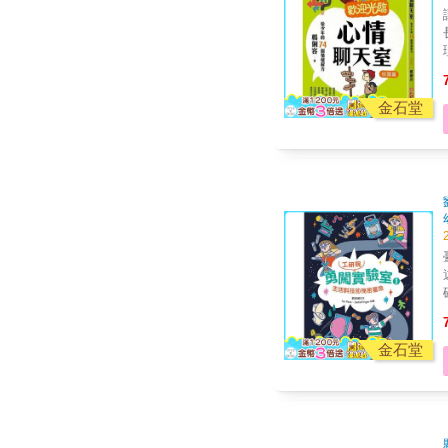
長
理
關係的
校園青
前的
金石堂
親子
／女
一
課業成
中
臺
遠， 但你知道許多生活
確&h
要
金石堂