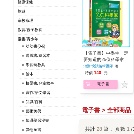
醫療保健
旅遊
宗教命理
教育/親子教養
童書/青少年
幼幼書(0-6)
【電子書】中學生一定
遊戲書/練習本
要知道的25位科學家
學習玩教具
鴻漸i悅讀編輯團隊
著
140
特價
元
繪本
橋梁書/兒童故事
電子書
寫作/語文學習
知識/百科
電子書 > 全部商品
藝術美勞
知識學習漫畫
共計
28
筆， 頁數
1
/
其他童書