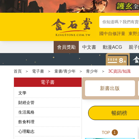
國中自修評量
東野
唯紅花綻放
奧德賽
會員獎勵
中文書
動漫ACG
親子
首頁
＞
電子書
＞
童書/青少年
＞
青少年
＞
3C資訊/知識
電子書
新書出版
文學
財經企管
生活風格
暢銷榜
飲食料理
心理勵志
TOP
1