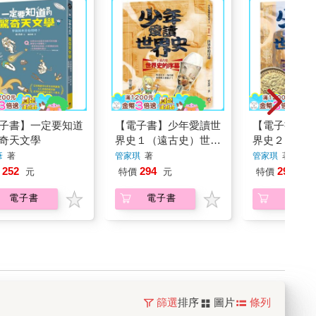
子書】一定要知道
【電子書】少年愛讀世
【電子書】少
奇天文學
界史１（遠古史）世界
界史２（上古
史的序幕
歷山大大帝的
彥
著
管家琪
著
管家琪
著
252
294
294
元
特價
元
特價
元
電子書
電子書
電子書
篩選
排序
圖片
條列