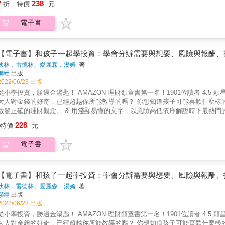
238
7
折
特價
元
教育現場極為重視的課程領域之一，不只希望孩子熟悉使用各項新科技，也注
驗室》帶領大家揭開工研院實驗室的神祕面紗，一探第一線實驗室的真面目，透過這個難得體驗，讓小讀者們藉由科普閱
電子書
【電子書】和孩子一起學投資：學會分辦需要與想要、風險與報酬、
狄林．雷德林、愛麗森．湯姆
著
聯經
出版
2022/06/23 出版
學投資，勝過金湯匙！ AMAZON 理財類童書第一名！1901位讀者 4.5 顆星評價。 金錢運作能力就是讓孩子贏在終點的素養能力！ & 你家小
人對金錢的好奇，已經超越你所能教導的嗎？ 你想知道孩子可能喜歡什麼樣的工作，未來有創業的潛力嗎？ & 讓孩子從小開啟財商天賦，及早
正確的理財觀念。 & 用淺顯易懂的文字，以風險高低依序解說時下最熱門的投資方式：從國庫券、定存、高收益債券，到股票、私募股權、
投，以及NFT指數股票型基金、共同基金、退休基金等等。 & 無論你是投資達人或理財小白，都適合帶領孩子一起共讀共學&mdash;&mdash;
228
特價
元
也會學到寶貴的投資知識。 & 越早了解金錢，就越能賺更多錢！ & 給孩子的金錢和理財教育不嫌早，這本專為孩子設計的理財書，將建立孩子
正確的金錢觀念，並引導孩子如何開始儲蓄計畫、在銀行中投資並創造未來的財富。 & 運用可愛的腳色「財富超人組：超會算先生
電子書
姐」，以有趣的圖文指南向孩子清楚解釋投資的概念，包括股票和債券、風險和
書中有許多練習作業，比如：「找三家銀行，研究各家的存款、放款利率」、
公司你會投資哪一家？」、「列出你未來的夢想清單」等等，非常實用，可以由青少年
錢，懂得儲蓄與投資，學習評估風險。 ●實際投資經典案例：從著名的投資者和歷史事件中，培養金錢判
【電子書】和孩子一起學投資：學會分辦需要與想要、風險與報酬、
狄林．雷德林、愛麗森．湯姆
著
聯經
出版
2022/06/23 出版
學投資，勝過金湯匙！ AMAZON 理財類童書第一名！1901位讀者 4.5 顆星評價。 金錢運作能力就是讓孩子贏在終點的素養能力！ & 你家小
人對金錢的好奇，已經超越你所能教導的嗎？ 你想知道孩子可能喜歡什麼樣的工作，未來有創業的潛力嗎？ & 讓孩子從小開啟財商天賦，及早