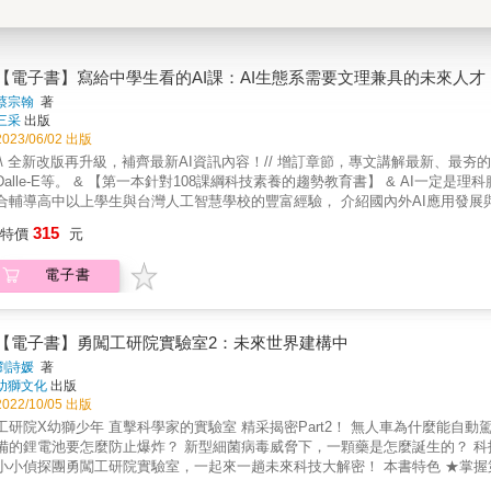
【電子書】寫給中學生看的AI課：AI生態系需要文理兼具的未來人才
蔡宗翰
著
三采
出版
2023/06/02 出版
\\ 全新改版再升級，補齊最新AI資訊內容！// 增訂章節，專文講解最新、最夯的生成式
Dalle-E等。 & 【第一本針對108課綱科技素養的趨勢教育書】 & AI一定是
合輔導高中以上學生與台灣人工智慧學校的豐富經驗， 介紹國內外AI應用發展與趨
業讀者最全面實用資訊！ & 【學者專家誠摯推薦】 & 相較於一些把 AI 理論
315
特價
元
任何 AI 新手。&mdash;&mdash;臺灣大學電機工程學系教授 葉丙成 & 
呈現多元跨域整合的實例，帶領同學們一起培育AI核心素養！&mdash;&mdash
電子書
法隨機應變，卻能取代50%人類工作。 但別擔心，你可以先建立AI的核心素養！
以搭上AI熱潮？ 身處在AI領域，每年帶隊參與 AI CUP， 甚至整合數位與
訴你： 「AI就是要你！對！不要怕！」 & 文科生跨領域學習AI並不少見， 
養主動積極的思考力、研究力、團隊力！ AI會越來越跨領域，既包羅萬象，就
【電子書】勇闖工研院實驗室2：未來世界建構中
運用AI、打造AI！ & 【本書特色】 & 第ㄧ部分：認識「生成式AI」的原理，
劉詩媛
著
署。如何問好問題、如何設定題目與解題、如何與團隊協同合作？ 第三部分：培
幼獅文化
出版
入AI產業的具體途徑。 & 【書籍資訊】 無注音，適合12歲以上＆老師、家長
2022/10/05 出版
X幼獅少年 直擊科學家的實驗室 精采揭密Part2！ 無人車為什麼能自動駕駛？ 未來的機器人和以前的機器人有什麼不一樣？ 手機、筆電必
的鋰電池要怎麼防止爆炸？ 新型細菌病毒威脅下，一顆藥是怎麼誕生的？ 科技日新月異，少年們要面臨的未來世界，與以往截然不同。 快跟著
小小偵探團勇闖工研院實驗室，一起來一趟未來科技大解密！ 本書特色 ★掌握第一手科技資訊，跟上世界潮流脈動！ ★前進第一線實驗室，與臺
學現況接軌！ ★從如何發現問題、思考問題、解決問題，培養科學思維力與實作力！ 如何培養孩子的「科技力」與「科學力」，是臺灣目前