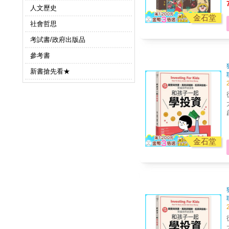
人文歷史
養。 《勇闖工研院實
金石堂
社會哲思
考試書/政府出版品
參考書
新書搶先看★
從小
大
啟發
創
你
金石堂
色 ●108課綱金融素養：讓孩子認識金
從小
大