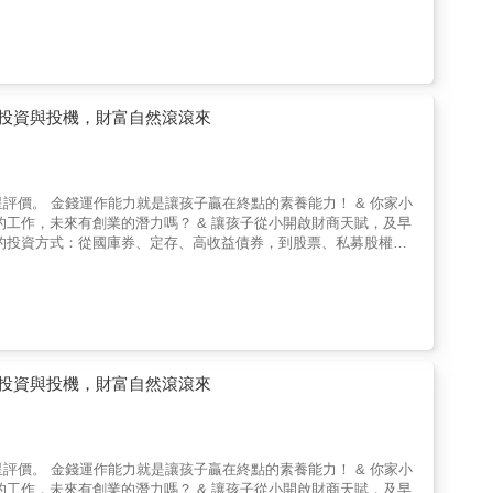
重動手作、動腦想的科學能力，更重要的是，培養科學思維與科技素
讀，培養科學思維與科技素養，同時了解臺灣在生活上、產業上，都有很多領先全球的科技呢！ &
投資與投機，財富自然滾滾來
和超會賺小
報酬等等觀念，並了解如何分散投資組合，以促進資金的增長。 &
「選三家公司研究它們的財務狀況，觀察其股價走勢」、「以下六家
自行閱讀、與父母討論，也可以做為上課教材。 & 本書特
投資與投機，財富自然滾滾來
斷力。 ●豐富的練習作業：設計有趣的互動活動和討論，讓孩子和父母可以一起參與。 &