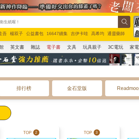
圭吾
楊双子
公益書包
16647續集
吉伊卡哇
高希均
通靈藥師
路邊攤新作
馬斯克
玩具總動員5
超慢跑
館
英文書
雜誌
電子書
文具
玩具親子
3C電玩
家
排行榜
金石堂版
Readmo
TOP
TOP
2
3