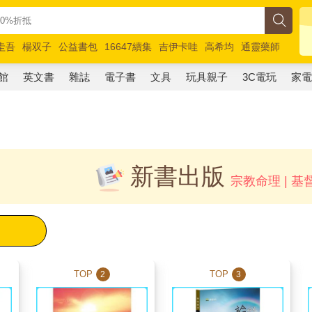
圭吾
楊双子
公益書包
16647續集
吉伊卡哇
高希均
通靈藥師
路邊攤新作
馬斯克
玩具總動員5
超慢跑
館
英文書
雜誌
電子書
文具
玩具親子
3C電玩
家
新書出版
宗教命理 | 基
TOP
TOP
2
3