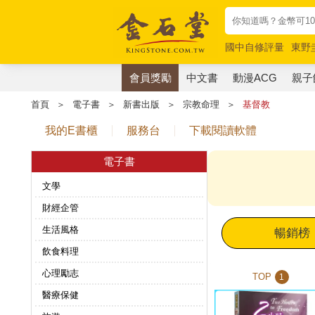
國中自修評量
東野
唯紅花綻放
奧德賽
會員獎勵
中文書
動漫ACG
親子
首頁
＞
電子書
＞
新書出版
＞
宗教命理
＞
基督教
我的E書櫃
服務台
下載閱讀軟體
電子書
文學
財經企管
生活風格
暢銷榜
飲食料理
心理勵志
TOP
1
醫療保健