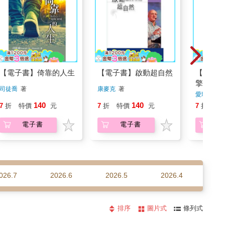
【電子書】倚靠的人生
【電子書】啟動超自然
【電子
擎光者
司徒喬
著
康麥克
著
愛琳．蘭
140
140
7
折
特價
元
7
折
特價
元
7
折
特
電子書
電子書
026.7
2026.6
2026.5
2026.4
20
排序
圖片式
條列式