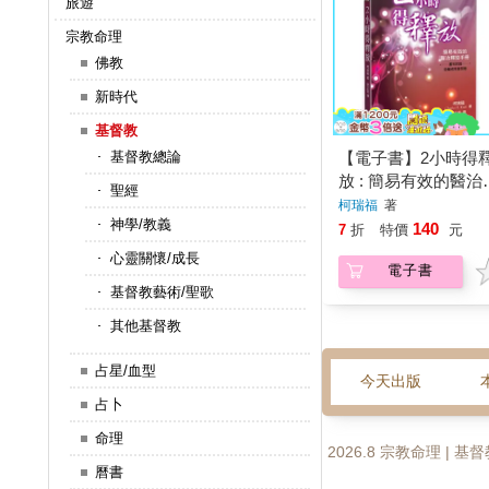
旅遊
宗教命理
佛教
新時代
基督教
【電子書】2小時得
基督教總論
放 : 簡易有效的醫治
聖經
放手冊
柯瑞福
著
神學/教義
140
7
折
特價
元
心靈關懷/成長
電子書
基督教藝術/聖歌
其他基督教
占星/血型
今天出版
占卜
命理
2026.8 宗教命理 | 基
曆書