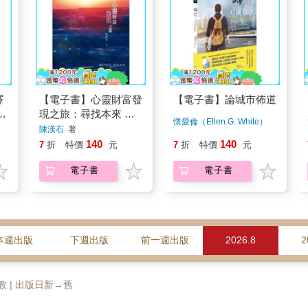
釋
【電子書】心靈財富發
【電子書】論城市佈道
釋
現之旅：尋找本來 創
懷愛倫（Ellen G. White）
造未來
陳漢石
著
著
140
140
7
折
特價
元
7
折
特價
元
電子書
電子書
本週出版
下週出版
前一週出版
2026.8
2
督教 | 出版日新→舊