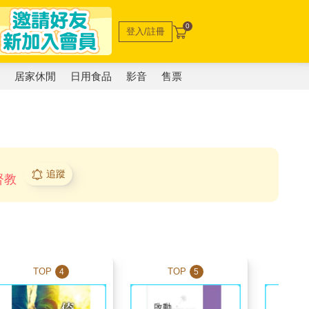
0
登入/註冊
電
居家休閒
日用食品
影音
售票
追蹤
督教
TOP
TOP
T
4
5