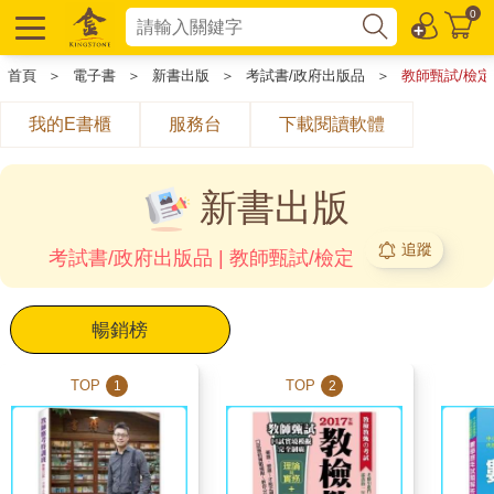
0
首頁
＞
電子書
＞
新書出版
＞
考試書/政府出版品
＞
教師甄試/檢定
我的E書櫃
服務台
下載閱讀軟體
新書出版
追蹤
考試書/政府出版品 | 教師甄試/檢定
暢銷榜
TOP
TOP
1
2