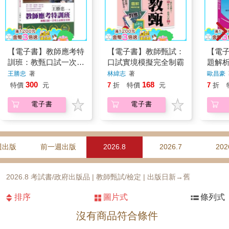
【電子書】教師應考特
【電子書】教師甄試：
【電
訓班：教甄口試一次考
口試實境模擬完全制霸
題解析
上必勝全攻略
王勝忠
著
林緯志
著
歐昌豪
300
168
特價
元
7
折
特價
元
7
折
電子書
電子書
週出版
前一週出版
2026.8
2026.7
202
2026.8 考試書/政府出版品 | 教師甄試/檢定 | 出版日新→舊
排序
圖片式
條列式
沒有商品符合條件