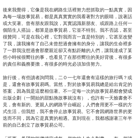
後來我覺得，它像是我在網路生活裡努力想抓取的一點真實，因
為每一場故事貿易，都是真真實實的我看著對方的眼睛，說著話
或大笑著。曾有朋友跟我說，其實認識新朋友、或跟路上任何一
個陌生人搭訕，都算是故事貿易，它並不特別。我不否認，甚至
很贊同，可是在我心裡，它對我而言一直是特別的，它甚至改變
了我，讓我擁有了自己未曾想過會擁有的身分，讓我的生命裡多
了一群我沒想過會那麼親近卻又有點距離的人們，讓我達成了某
些小時候很嚮往的事，也看見了在那些嚮往的美好背後，有很多
的責任和義務要擔，有很多的時光必須加倍努力。
旅行後，有些讀者詢問我，二Ｏ一七年還會有這樣的旅行嗎？或
是，還會有故事貿易嗎。當然，對於故事貿易我總是給出肯定的
答案，因為我是這麼相信著。不一定每一次的故事貿易都會變成
出版企劃（一開始的甜點換故事就沒有），也許有一天臉書會不
見，會有新的、更親人的網路平台崛起，人們會用更不一樣的方
式生活，但我想，我不會停止故事貿易。它不會因網路世界的更
迭而不同，因為它是真實的相遇。直到現在，我都感謝著三年半
前的自己創立了故事貿易公司。