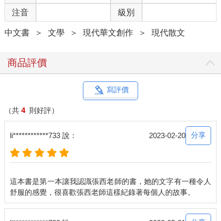
注音
級別
「妳沒有想過要找他嗎？」
中文書
＞
文學
＞
現代華文創作
＞
現代散文
「想過，但是後來我想，我也結婚了，有了家庭有了孩子，如果
他真的不想面對我，我為什麼要去找他呢？」就像西蒙‧波娃說的
一樣吧，唯有你也想見我的時候，我們見面才有意義。我坐在她
商品評價
面前，緩緩地點了點頭，聽她繼續說後來的故事。
生完第一個孩子沒有幾年後，她的弟弟車禍去世了。我還記得我
寫評價
們聊起兄弟姊妹的時候，我是這樣問的：「你有兄弟姊妹嗎？」
而她是這樣說的：「有啊，我有一個姊姊，一個弟弟，但我弟弟
（共
4
則好評）
車禍去世了。」有一瞬間我覺得自己問錯了問題。
分享
li************733 說：
2023-02-20
在死亡面前，好像所有自然的話語，都藏著不自然。而她的坦然
反而更加深了我的不自在，我很怕自己一個不小心又說了不該說
的話。
這本書是第一本讓我認識張西老師的書，她的文字有一種令人
「那時候，我們家一個人始終不說話，一個人總是抽著菸。」她
笑得淺淺的：「我媽不說話，我爸狂抽菸。我姊在國外生活，沒
有辦法那麼快趕回來，所以在事發到我姊回來這三天裡，是我去
處理所有相關的事情，包括不斷跑警局、醫院、靈堂。我看著父