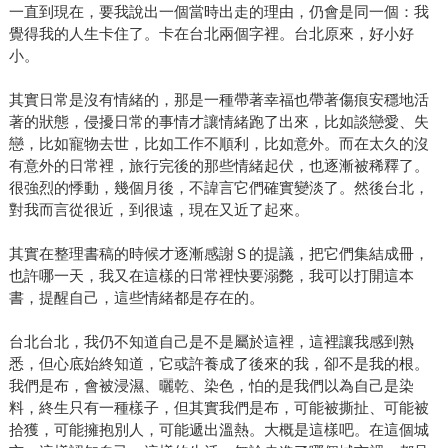
一直到現在，要我說出一個當時出走的理由，仍會是同一個：我
覺得我的人生卡住了。卡在台北兩個字裡。台北原來，好小好
小。
其實日常是沒有情緒的，那是一種帶著幸福也帶著傷痕安穩地活
著的狀態，侵擾日常的事情才讓情緒跑了出來，比如談戀愛、失
戀，比如寵物去世，比如工作不順利，比如意外。而在太久的沒
有意外的日常裡，旅行完後的那些情緒起伏，也逐漸被稀釋了。
很強烈的悸動，幾個月後，不諱言它們確實變淡了。然後台北，
對我而言從很近，到很遠，現在又近了起來。
其實在整理書稿的時候才逐漸感謝Ｓ的提議，把它們集結成冊，
也許哪一天，我又在這樣的日常裡快要溺斃，我可以打開這本
書，提醒自己，這些情緒都是存在的。
台北台北，我仍不知道自己是不是屬於這裡，這裡讓我感到熟
悉，但心底始終知道，它或許養成了後來的我，卻不是我的根。
我們是布，會被浸濕、曬乾、染色，怕的是我們以為自己是染
料，終生只有一種樣子，但其實我們是布，可能被撕扯、可能被
拾獲，可能擁抱別人，可能遞出溫熱。大概是這樣吧。在這個城