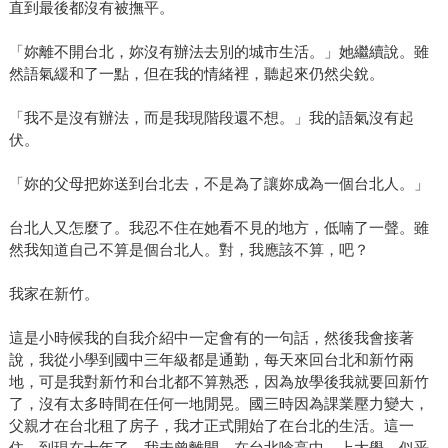
直到最後都沒有被撫平。
「妳離不開台北，妳沒有辦法去別的城市生活。」她繼續說。雖
然語氣緩和了一點，但在我的情緒裡，聽起來仍然尖銳。
「我不是沒有辦法，而是我現階段還不想。」我的語氣沒有起
伏。
「妳的父母把妳送到台北去，不是為了讓妳成為一個台北人。」
台北人又怎麼了。我忍不住在她看不見的地方，低喃了一聲。雖
然我知道自己不算是個台北人。對，我應該不算，吧？
我家在新竹。
這是小時候我的自我介紹中一定會有的一句話，然後我會接著
說，我從小學到國中三年級都是通勤，每天來回台北和新竹兩
地，可是我對新竹和台北都不算熟悉，因為放學後我就要回新竹
了，沒有太多時間在任何一地閒晃。國三時因為課業壓力變大，
父親才在台北租了房子，我才正式開始了在台北的生活。這一
住，到現在十年了，我未曾離開。在台北唸高中、上大學，似乎