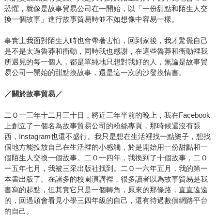
恐懼，就像是故事貿易公司在一開始，以「一份甜點和陌生人交
換一個故事」進行故事貿易時並不如想像中容易一樣。
事實上我面對陌生人時也會帶著害怕，回到家後，我才驚覺自己
是不是太過魯莽和衝動，同時我也感謝，在這些魯莽和衝動裡我
所遇見的每一個人，都是單純地只想對我好的人，無論是故事貿
易公司一開始的甜點換故事，還是這一次的沙發換情書。
／關於故事貿易／
二Ｏ一三年十二月三十日，將近三年半前的晚上，我在Facebook
上創立了一個名為故事貿易公司的粉絲專頁，那時候還沒有張
西，Instagram也還不盛行。我只是想在生活裡找一點樂子，想找
個地方能投放自己在生活裡的小感觸，於是開始用一份甜點和一
個陌生人交換一個故事。二Ｏ一四年，我換到了十個故事，二Ｏ
一五年七月，我被三采出版社找到。二Ｏ一六年五月，我的第一
本書出版了。在諸多的校園演講裡，很多讀者以為故事貿易是我
書寫的起點，但其實它只是一個轉角，原來的那條路，直直遠遠
的，回過頭會看見小學三四年級的自己，還有待過數個網路平台
的自己。