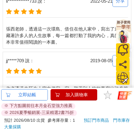
分享
li************733 說：
2022-05-21
母悲傷地沒有任何能力做任何事，我知道我必須要咬著牙去處
理，我姊一回來後，我第一次感受到手足的力量，妳真的會感覺
到，她能分擔妳的悲傷，儘管妳們都悲傷，可是有一個人能理解
妳是如何的難受，在那個時刻裡，是最大、最有效的安慰。」
張西老師，透過這一次環島、借住在他人家中，寫出了這本收
藏著許多人的人生故事，每一篇都打動了我的內心，真的是一
我只是靜靜地聽著她說，腦海裡浮現我的三個妹妹的臉，我無法
想像若失去她們任何一個人，我會是什麼樣子，真的，現在坐在
台中火車站附近的咖啡廳裡打著字，我都覺得自己還坐在昨晚她
的小餐桌前，那樣的悸動直到現在我已走回明亮的天光裡，但只
分享
jj*****709 說：
2019-08-05
要一想到她說話的樣子，一想到如果是我失去了一個妹妹，我就
頻頻鼻酸，甚至感覺眼淚就要掉出眼眶。
「在靈堂和我姊一起折紙蓮花的時候，我們會聊一些我弟以前做
過的很蠢的事情，或是我們小時候相處的狀況，有一個能理解你
作者透過去陌生人家中借宿一宿，聽著別人的故事寫出許多篇
的傷痛的人在你旁邊，那個傷痛仍然巨大，但好像離自己就不那
立即結帳
加入購物車
真實發生的事，這本書發人深省，讓人反過來看到自己的許多
麼近了。直到出殯的時候，我媽要敲棺材三下，我看著她連手都
舉不起來，阿姨抓著她的手，她幾乎已經是倒在地上，那時候我
※ 下方點圖前往本月金石堂強力推薦
才強烈地感受到，悲傷沒有遠或近，它就在心裡，我媽媽心裡
※ 2026夏季暢銷展-三采精選2書75折
看更多
是……是承受著多大的悲傷，才讓她連站都站不穩……」她忍不
預計 2026/08/10 出貨
參考庫存量：1
預訂門市商品
門市庫存
住哽咽地抽了一張衛生紙，我將雙手摀住自己的嘴巴，眉頭深深
大量採購
皺著。