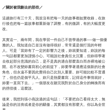
／關於被我刪去的那些／
這趟旅行有三十天，我並沒有把每一天的故事都如實收錄，在旅
行後也把每一篇故事都重新做了調整，有的微調，有的大幅度更
改。
其實這一、兩年間，我在學習一件自己不曾學過的事──做一個優
雅的人。我知道自己並沒有做得很好，常常還是個打混的年輕
人。可是「當妳有了一定的影響力之後，妳就要知道，妳說的每
一句話都要更加謹慎小心。可能說社會責任太沉重，但妳得學著
去收起部分意識的自己，是不是真的適合那麼直白而赤裸地被公
開。在不改變妳書寫初心的前提下，妳要學著適應這個新的社會
角色，但永遠不要因此覺得自己比別人重要。妳可能比較不普通
了，但也仍是個平凡人。妳只是熱愛書寫，記得這件事情就好，
妳要一直寫下去。」一個朋友在聽完我對於自己身分的轉換而有
的徬徨後，這麼說。
後來，我想到張小燕說過的這句話：「不要把自己看得太大，無
論是你的沮喪或者是你的驕傲，其實都沒有那麼大。你以為全世
界