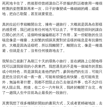
死死地卡住了，然後那些曾經讓自己不舒服的對話都會用一種很
輕蔑的姿態重新再來一次，日子好像變成一條細細的繩，緩緩
地，把自己勒緊，甚至就要窒息。
真的拉起行李箱離開台北，擁有一趟旅行，大概就是因為在那樣
的感受裡，我已經沒有任何地方可以去了。平常能想得到的讓自
己開心的方式，這個時候偏偏都起不了作用，某一些鬆散的生活
喘息像是一種藥，太頻繁的煩躁其實對於這樣的喘息是有抗藥性
的。大概是因為這樣吧，所以我離開了。離開台北，像是一種逃
避，但就是去了，沒有任何後路地去了。
我幫自己規劃了為期三十天的環島小旅行，並在網路上公開地尋
找可以讓我留宿的小房東們。我想遇見的不是每一個城市的景點
或小吃特色，而是讓我走進他們的門，參與他們的生活，可能只
是把生活切片成一夜一夜，可能有煩惱也有快樂，也可能有意
外，無論有著什麼，我都不想阻止自己去做這件事，也不允許任
何人阻止我。然後，在二Ｏ一六年秋天，我終於離開了台北，有
了一趟我人生中目前為止最長的一段旅行。
其實我想了很多種關於開始的書寫方式，又或者更精確地說，去