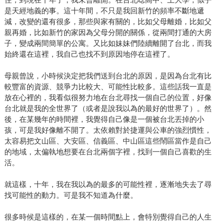
是天經地義的事。這十年間，不只是我回新竹的頻率不斷地遞
減，改變的還有很多，那些與家有關的，比如父母離婚，比如父
親再婚，比如新竹的家因為父母分開的關係，從兩間打通的大房
子，變成兩間簡單的公寓。又比如妹妹們陸續離開了台北，而我
始終還在這裡，我自己也找不到原因地停在這裡了。
母親曾說，小時候決定把我們送到台北的原因，是因為台北有比
較豐富的資源、競爭力比較大、可能性比較多。這些話我一直是
放在心裡的，我看似很努力地在台北尋找一個自己的位置，好像
台北就是我的全世界了（或者是說我以為的最好的世界了）。然
後，在某幾年的時間裡，我覺得自己像是一個被台北丟掉的小
孩，可是我好像離不開了。太依賴對於捷運與公車的強烈慣性，
太容易把文山區、大安區、信義區、中山區這些鬧區當作是自己
的地域，太偏執地想要在台北兩個字裡，找到一個自己喜歡的生
活。
就這樣，十年，我在我以為的最多的可能性裡，逐漸地失去了尋
找可能性的動力。可是我不知道為什麼。
很多時候是這樣的，在某一個時間點上，會特別覺得自己的人生