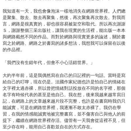
我知道有一天，我也會像泡沫一樣地消失在網路世界裡。人們總
是聚集、散去、散去再聚集，然後，再次聚集再次散去。對我而
言，網路是很真實的，卻也很容易被架空和取代。所以再次謝謝
Ｓ，謝謝整個三采出版社，讓我在現實的生活裡，能出版一本本
與網路截然不同的作品。而對於網路與現實更多的論述，關於書
寫之於網路、網路之於書寫的諸多想法，我想我可以保留在以後
的作品裡。
「我們沒有生錯年代，但會不小心活錯世界。」
大約半年前，這是我偶然寫在自己的日記裡的一句話。當時是寫
給自己的叮嚀，現在仍是。法國作家紀德也許是怕自己的情緒在
文字裡太過赤裸，所以曾把情緒對話投放在不同的名字裡，那個
名字有時候代表的甚至是他自己。我在想，後來我越來越常寫日
記，在網路上的文章越來越片段不完整，也許是在書寫時我仍只
能誠實，可是在網路世界裡，我逐漸不敢太赤裸了。我仍在學
習，在我的情感能誠實地被完整書寫，並不傷害自己與他人的前
提下，繼續在網路世界裡存活。儘管有一天我會從這裡不見，但
至少存在時，能用自己喜歡並自在的方式存在。