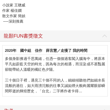
小說家 王聰威
作家 楊佳嫻
散文作家 簡媜
──深刻推薦
龍顏FUN書獎徵文
2020年
國中組
佳作
薛言慧／走慢了 我的時間
多個身影拂過千思萬緒，任憑一個個過客闖入腦海中，將原本
平凡如蔚藍天空的時光，因為每次的相遇，而渲染成不甚豔麗
卻能帶給人溫暖的橘紅色夕陽。
三十個日子裡，遇見三十個不同的人，細細傾聽他們如細水長
流般的過往，如大雨滂沱般的往事又誠如煙火般絢麗耀眼卻瞬
間即逝的輝煌歷史，「台北」二字將作者卡得…