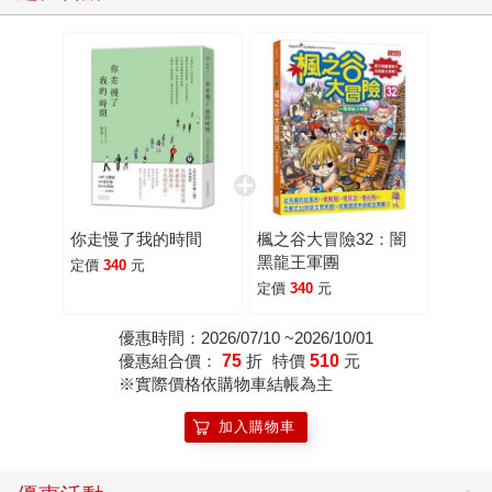
開始用一份甜點和一個陌生人交換一個故事。二○一四年，她
從貿易來的故事裡，聽見了那些人們心裡深處不被理解的曾
經，在粉絲專頁上寫下一個又一個的紀錄。在二○一五年七
月，她被三采出版社找到後，二○一六年五月，出版了她的第
一本書《把你的名字曬一曬》。 第一次，她以張西的名字，
深深地走進讀者心裡。 這一次，張西以一封情書換一張沙發
的形式，再次進行故事貿易。她拉起行李，從台北出走，步
上一千公里的島內紀行。在與三十個陌生人度過的夜晚裡，
她傾聽了他們的過去、現在與未來，見證了各種被命運無情
你走慢了我的時間
楓之谷大冒險32：闇
刻劃下的傷口和堅強、失落與希望…… 在這一個個看似尋常
黑龍王軍團
定價
340
元
的百姓人家中，她看見了一個個在命途波流中力圖求生的靈
定價
340
元
魂，各種身處人生邊境的困惑──擁有獨自宇宙的十七歲高二
生，她超越年歲的寂寞；有兩個孩子的三十五歲單親媽媽，
優惠時間：2026/07/10 ~2026/10/01
優惠組合價：
75
折
特價
510
元
曾對愛情的孤注一擲；家暴陰影下的二十三歲少女，對家庭
※實際價格依購物車結帳為主
的恐懼與無悔包容……那些一語道不盡的撼動，她一一寫進
了《你走慢了我的時間》。 這是她人生截至目前最長的旅
加入購物車
行，更由衷感到：「每一天晚上，都是一扇門，每一扇門
後，都是一個宇宙。」 面對時而超越、時而少於自己年歲的