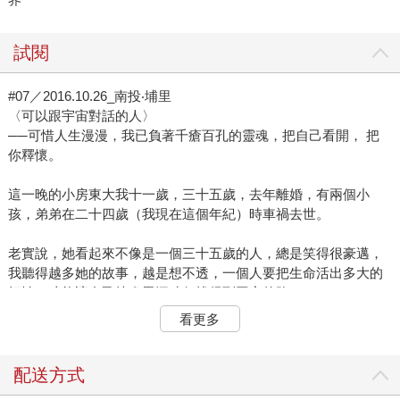
試閱
#07／2016.10.26_南投‧埔里
〈可以跟宇宙對話的人〉
──可惜人生漫漫，我已負著千瘡百孔的靈魂，把自己看開， 把
你釋懷。
這一晚的小房東大我十一歲，三十五歲，去年離婚，有兩個小
孩，弟弟在二十四歲（我現在這個年紀）時車禍去世。
老實說，她看起來不像是一個三十五歲的人，總是笑得很豪邁，
我聽得越多她的故事，越是想不透，一個人要把生命活出多大的
韌性，才能讓自己掉進黑洞時仍找得到回家的路。
看更多
她二十多歲結婚，結婚前，她心底一直有一個人，在那個網路不
普及的年代，他們之間有無數封通信，打從十六歲認識起，一年
見面一次，在聖誕節。他們不曾問過兩人的關係，只是有默契地
配送方式
總是把聖誕節留給彼此。她上大學後，某一次，覺得是時候要表