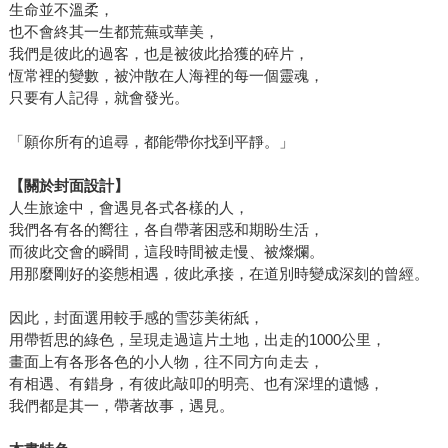
生命並不溫柔，
也不會終其一生都荒蕪或華美，
我們是彼此的過客，也是被彼此拾獲的碎片，
恆常裡的變數，被沖散在人海裡的每一個靈魂，
只要有人記得，就會發光。
「願你所有的追尋，都能帶你找到平靜。」
【關於封面設計】
人生旅途中，會遇見各式各樣的人，
我們各有各的嚮往，各自帶著困惑和期盼生活，
而彼此交會的瞬間，這段時間被走慢、被燦爛。
用那麼剛好的姿態相遇，彼此承接，在道別時變成深刻的曾經。
因此，封面選用較手感的雪莎美術紙，
用帶哲思的綠色，呈現走過這片土地，出走的1000公里，
畫面上有各形各色的小人物，往不同方向走去，
有相遇、有錯身，有彼此敲叩的明亮、也有深埋的遺憾，
我們都是其一，帶著故事，遇見。