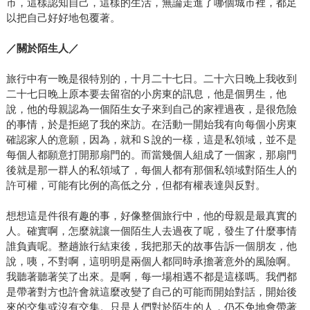
市，這樣認知自己，這樣的生活，無論走進了哪個城市裡，都足
以把自己好好地包覆著。
／關於陌生人／
旅行中有一晚是很特別的，十月二十七日。二十六日晚上我收到
二十七日晚上原本要去留宿的小房東的訊息，他是個男生，他
說，他的母親認為一個陌生女子來到自己的家裡過夜，是很危險
的事情，於是拒絕了我的來訪。在活動一開始我有向每個小房東
確認家人的意願，因為，就和Ｓ說的一樣，這是私領域，並不是
每個人都願意打開那扇門的。而當幾個人組成了一個家，那扇門
後就是那一群人的私領域了，每個人都有那個私領域對陌生人的
許可權，可能有比例的高低之分，但都有權表達與反對。
想想這是件很有趣的事，好像整個旅行中，他的母親是最真實的
人。確實啊，怎麼就讓一個陌生人去過夜了呢，發生了什麼事情
誰負責呢。整趟旅行結束後，我把那天的故事告訴一個朋友，他
說，咦，不對啊，這明明是兩個人都同時承擔著意外的風險啊。
我聽著聽著笑了出來。是啊，每一場相遇不都是這樣嗎。我們都
是帶著對方也許會就這麼改變了自己的可能而開始對話，開始後
來的交集或沒有交集。只是人們對於陌生的人，仍不免地會帶著