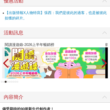
優惠活動
靈魂，張西用理解的眼神、易感的溫度，融化了每個陌生人
心中因生存不得不築起的高牆。她宛若提著一盞盞的燈光，
【出版情報X人物特寫】張西：我們是彼此的過客，也是被彼此
勇敢地走進時空黑洞中，照見他人與自我在生命中的掙扎、
拾獲的碎片。
困頓。讓那些深藏於記憶深處的塵埃，在彼此交心的片刻，
揚起又落下，使我們在微光的文字中，窺見了每段經歷在自
活動訊息
己生命中的重量。 當我們遇見一個人，何嘗不是從對方身
上，看見了終其一生中意欲逃避卻又渴望被觸及的自己，多
飢餓遊戲前傳贈早優券
教
盼望經過彼此心靈的轉印後，讓曾經的創痛，因被理解而柔
軟，幻化為另一個懂得涵養他人傷痕的心臟。 如同張西所寫
的：「生命並不溫柔，也不會終其一生都荒蕪或華美，我們
是彼此的過客，也是被彼此拾獲的碎片，恆常裡的變數，被
沖散在人海裡的每一個靈魂，只要有人記得，就會發光。」
從《把你的名字曬一曬》到《你走慢了我的時間》，張西從
台灣這塊處處溫情的土地上，汲取了那些受命運、時光催化
的人生養分，宛若長成一棵尚未被命名的新生樹種，將她與
這塊土地的人們更緊密相連。 雖然，我們現在還不知道她是
內容簡介
哪一種樹木，但當你遇見張西（或她的文字），一定會被她
透過枝葉灑下的陽光，所觸動，就像她曾走過的那片森林一
備受期待的
90
後新生代創作者！