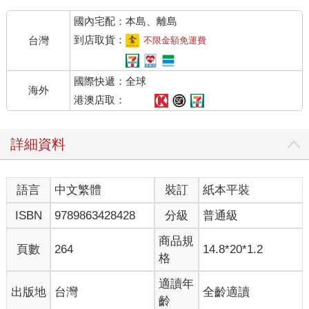
露自己的心意了，於是她勇敢循著信封上的地址去找他，卻沒有
國內宅配：本島、離島
找到，恰巧那一天，他跟朋友出遊了。她把她的喜歡寫在信裡，
而他回了她：「我也喜歡妳……曾經。」
到店取貨：
台灣
不限金額免運費
「我很難過，我以為那是一種拒絕。於是從那之後，我們就不像
國際快遞：全球
從前那樣那麼頻繁地寫信了。後來，他因為家裡事業要到大陸
海外
去，我們見了一面，我問了他，很久以後，我們有沒有可能結
港澳店取：
婚？他說，可是他還沒有資格娶我，他的工作不穩定，他想到大
陸打拚幾年，如果那時候我們都還單身，他就娶我。他離開台灣
詳細資料
後，我陸陸續續寫了幾封信給他，他也偶爾地會回我。直到我懷
孕了，決定要跟當時的男朋友結婚。我寫了信給他，在信裡我
說，如果你願意娶我，我願意放下一切跟你走，可是他沒有回
語言
中文繁體
裝訂
紙本平裝
我，一直到現在，我都沒有他的消息，他就像消失了，或是說，
死了，再也沒有出現過。」
ISBN
9789863428428
分級
普通級
「一直……到現在？」我瞪大眼睛看著她，我想著，依照現在發
商品規
頁數
264
14.8*20*1.2
達科技，要找一個人，應該不算難呀。
格
「嗯啊。」她點點頭，像是這些敘述裡，不存在失去，只有歸於
適讀年
出版地
台灣
全齡適讀
平淡的情緒。
齡