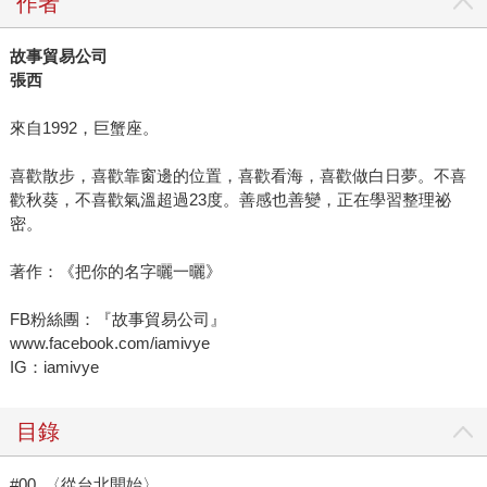
作者
故事貿易公司
張西
來自1992，巨蟹座。
喜歡散步，喜歡靠窗邊的位置，喜歡看海，喜歡做白日夢。不喜
歡秋葵，不喜歡氣溫超過23度。善感也善變，正在學習整理祕
密。
著作：《把你的名字曬一曬》
FB粉絲團：『故事貿易公司』
www.facebook.com/iamivye
IG：iamivye
目錄
#00 〈從台北開始〉