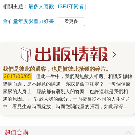
相關主題：
最多人喜歡
ISFJ守衛者
金石堂年度影響力好書
看更多
我們是彼此的過客，也是被彼此拾獲的碎片。
2017/06/05
僅此一生中，我們與無數人相遇、相識又輾轉
錯身而過，是不經意的際遇，亦或是命中注定？ 「每個傷痕
累累的人身上，應該都有著別人的答案，也許這就是我們相
遇的原因。」 對於人我的緣分，一向擅長從不同的人生切片
中，看見生命時而綻放、時而微弱能量的張西，如此深深感
悟。 而她自己，更是因緣際會地，透過不間斷的文字、創
作，一字一句地開展了自己的人生…… 從二○一三年底，張
西在Facebook上創立了一個名為故事貿易公司的粉絲專頁，
超值合購