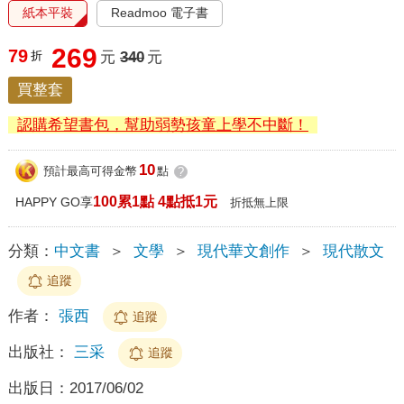
紙本平裝
Readmoo 電子書
269
79
折
元
340
元
買整套
認購希望書包，幫助弱勢孩童上學不中斷！
10
預計最高可得金幣
點
?
100累1點 4點抵1元
HAPPY GO享
折抵無上限
分類：
中文書
＞
文學
＞
現代華文創作
＞
現代散文
追蹤
作者：
張西
追蹤
出版社：
三采
追蹤
出版日：
2017/06/02