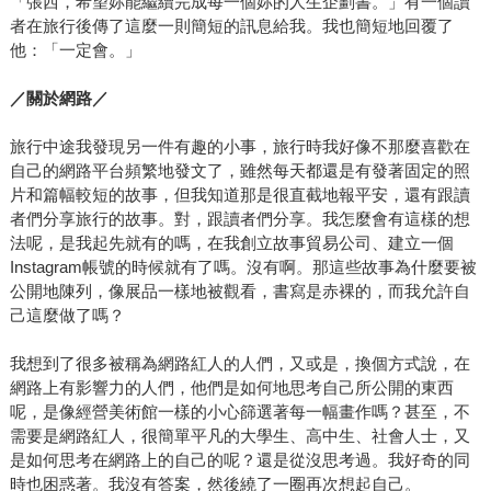
「張西，希望妳能繼續完成每一個妳的人生企劃書。」有一個讀
者在旅行後傳了這麼一則簡短的訊息給我。我也簡短地回覆了
他：「一定會。」
／關於網路／
旅行中途我發現另一件有趣的小事，旅行時我好像不那麼喜歡在
自己的網路平台頻繁地發文了，雖然每天都還是有發著固定的照
片和篇幅較短的故事，但我知道那是很直截地報平安，還有跟讀
者們分享旅行的故事。對，跟讀者們分享。我怎麼會有這樣的想
法呢，是我起先就有的嗎，在我創立故事貿易公司、建立一個
Instagram帳號的時候就有了嗎。沒有啊。那這些故事為什麼要被
公開地陳列，像展品一樣地被觀看，書寫是赤裸的，而我允許自
己這麼做了嗎？
我想到了很多被稱為網路紅人的人們，又或是，換個方式說，在
網路上有影響力的人們，他們是如何地思考自己所公開的東西
呢，是像經營美術館一樣的小心篩選著每一幅畫作嗎？甚至，不
需要是網路紅人，很簡單平凡的大學生、高中生、社會人士，又
是如何思考在網路上的自己的呢？還是從沒思考過。我好奇的同
時也困惑著。我沒有答案，然後繞了一圈再次想起自己。