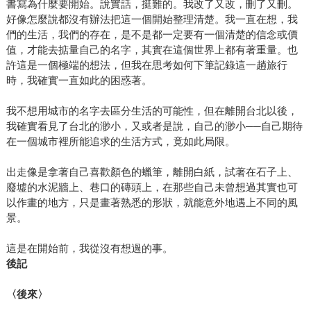
書寫為什麼要開始。說實話，挺難的。我改了又改，刪了又刪。
好像怎麼說都沒有辦法把這一個開始整理清楚。我一直在想，我
們的生活，我們的存在，是不是都一定要有一個清楚的信念或價
值，才能去掂量自己的名字，其實在這個世界上都有著重量。也
許這是一個極端的想法，但我在思考如何下筆記錄這一趟旅行
時，我確實一直如此的困惑著。
我不想用城市的名字去區分生活的可能性，但在離開台北以後，
我確實看見了台北的渺小，又或者是說，自己的渺小──自己期待
在一個城市裡所能追求的生活方式，竟如此局限。
出走像是拿著自己喜歡顏色的蠟筆，離開白紙，試著在石子上、
廢墟的水泥牆上、巷口的磚頭上，在那些自己未曾想過其實也可
以作畫的地方，只是畫著熟悉的形狀，就能意外地遇上不同的風
景。
這是在開始前，我從沒有想過的事。
後記
〈後來〉