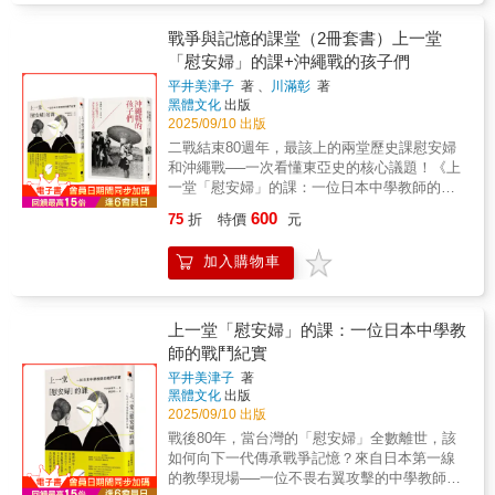
了讓大家在昏暗的環境之下也能清楚分辨演
活、美學和工藝技術，留給後人正宗日本文化
景。作者指出，這些制度性的崩壞讓貴族統治
員！ 所有的疑問，都能透過浮世繪一探究竟！
的最後身影。專業推薦 (依姓氏筆劃排列)凌宗
形同虛設，也為武士階層的崛起埋下伏筆。書
戰爭與記憶的課堂（2冊套書）上一堂
【走進江戶的方式】 ◆ 透過浮世繪名家一次看
魁 建築文資工作者徐裕健 建築博士／古蹟建
中特別強調「院政」與「攝關政治」的內耗如
「慰安婦」的課+沖繩戰的孩子們
懂 葛飾北齋、歌川廣重、喜多川歌麿、東洲齋
築師／華梵大學教授郭雅雯 安田女子大學建築
何削弱天皇權威，使政權轉而依賴武力支撐，
寫樂、歌川國芳、歌川豐國&hellip;&hellip;本書
平井美津子
著 、
川滿彰
著
學系副教授 本書特色：作者用細膩生動的文字
為源平對立提供了歷史舞臺。【武士登場與群
網羅江戶重要的畫師作品，市井百態，盡收眼
黑體文化
出版
敘述搭配猶如照片般真實的手繪圖，復刻出明
雄並起】在社會結構劇烈變動之際，源氏與平
底。 ◆ 趣味專欄 &times; 問答設計 「江戶生
2025/09/10 出版
治初期日本的都市和鄉村的各種住宅類型及當
氏兩大家族逐漸展露頭角。本書以詳實生動的
活報」呈現當時的時尚潮流、出版盛況、戀愛
二戰結束80週年，最該上的兩堂歷史課慰安婦
時工藝發展樣貌：【建築技術】屋頂、天花
筆觸描寫了承平．天慶之亂、平忠常之亂、前
指南；「浮世生活放大鏡」聚焦畫中細節；QA
和沖繩戰──一次看懂東亞史的核心議題！《上
板、隔間和牆壁、隔扇、紙拉門、大門等各式
九年與後三年之役等重要事件，並刻劃了如平
單元回答江戶生活大小疑問&mdash;&mdash;
一堂「慰安婦」的課：一位日本中學教師的戰
類型和構造，精準解析其建築結構、工法、外
將門、藤原純友、源賴義、源義家等人物如何
閱讀宛如翻閱一份江戶時代報刊，趣味橫生。
鬥紀實》戰後80年，當台灣的「慰安婦」全數
觀、機能。【空間配置】床之間的構成、榻榻
藉由戰功建立聲望。作者亦關注各家族間的聯
600
75
折
特價
元
本書特色 1.一天 24小時，從早到晚潛入江戶庶
離世，該如何向下一代傳承戰爭記憶？來自日
米房屋的結構、室內裝潢、庭院造景、緣廊和
姻、離合、家族鬥爭等複雜關係，使讀者得以
民的日常 起床、梳洗、上學、喝酒吃宵夜、看
本第一線的教學現場──一位不畏右翼攻擊的中
陽台等，呈現留白和彈性調整的空間配置手
理解武士如何從地方豪族轉變為左右政局的中
加入購物車
戲泡澡、甚至是通宵的煙火活動──以「一天」
學教師，逾20年教授「慰安婦」議題的戰鬥紀
法。【職人手法】木造建築的榫接手法、木材
堅力量。【源平政治鬥爭與權力轉移】進入治
為軸線，重建江戶人真實生活的節奏與風景。
錄！ 1990年代，亞洲各國倖存的「慰安
紋理的拼接、工藝品的設計和雕刻技法，茶道
承．壽永內亂前夕，書中重點轉向平家掌權後
2.250年前的江戶生活，一張浮世繪勝過十萬字
婦」陸續現身，揭開深藏多年的二戰傷痕。此
的器皿配件等，解析工序或步驟的講究。【文
的驕橫與擴張，並詳述保元之亂與平治之亂這
嚴選近百幅經典浮世繪，從表情、服裝、動作
後，日本有七家出版社在中學歷史教科書中載
上一堂「慰安婦」的課：一位日本中學教
化生活】蠟燭與燭台、燈具、屏風、畫軸、門
兩場代表性的政變，如何一步步推動武士從朝
到背景小物，解說江戶市井文化，帶你看見浮
入了「慰安婦」的敘述。然而，隨著右翼勢力
師的戰鬥紀實
扣、門簾、手洗缽、盆栽等小物，窺見當時不
廷邊緣走向政治核心。書中也描述源義朝父子
世繪裡的庶民智慧與幽默。 3.不是課本才會教
對教科書出版社的攻擊和施壓，至今僅剩兩家
同階層間的生活脈絡和搭配巧思。 第三冊：圖
如何從被打壓中尋求反擊機會。特別值得注意
平井美津子
著
的江戶歷史，而是古人怎麼活著的「生活考察
教科書仍保留這段歷史，而在課堂上教導這個
解茶道‧茶湯入門 一位茶人得知來訪茶會的朋友
的是，作者對於後白河法皇與平清盛之間若即
黑體文化
出版
圖鑑」 深入探索古人的吃穿住行，從澡堂規矩
議題的教師也寥寥無幾。 本書的作者平井
剛賞花歸來，由於不忍破壞朋友的美好感受，
若離、虛與實的政治角力，提供深入剖析，使
2025/09/10 出版
到市場叫賣，從吉原潛規則到丑時參拜──有趣
美津子是一個例外。她是大阪一所公立中學的
於是撤去茶室中的插花擺飾……一方茶室一碗
內亂的來龍去脈層層揭示、錯綜複雜卻脈絡分
戰後80年，當台灣的「慰安婦」全數離世，該
又好玩，像在看「古裝版生活Vlog」。
社會科老師，曾親赴韓國訪問年邁的「慰安
茶，因為機緣不再，所以每一次都竭誠盡心。
明。【重新認識源平內亂與歷史敘事】本書檢
如何向下一代傳承戰爭記憶？來自日本第一線
婦」、到沖繩聽取「姬百合學徒隊」倖存者的
也因為用心，使得人與人間的情意，昇華成了
視傳統史書與軍記物語中對源平之爭的描繪，
的教學現場──一位不畏右翼攻擊的中學教師，
證言，並將這些歷史化為教材，與學生共同思
美。茶道的規矩雖然繁複，但細思根源，都是
作者也挑戰既有敘事，揭示其中被淡化或誤解