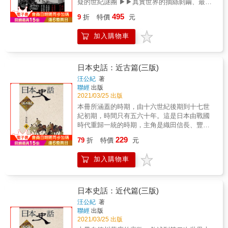
疑的世紀謎團 ▶▶真實世界的抽絲剝繭、最後
運河四通八達的「水都」，運河邊出現許多稱
的大名經常為錢所苦，每天都在燒腦子想方設
的第一手證言 ▶▶檯面下的日本戰後史 ▶▶美
為「河岸」的批發市場，例如築地市場的前身
495
法賺錢！ 若要用一句話形容日本戰國時代的經
9
折
特價
元
日情報單位的活動實錄 ▶▶不能被遺忘的事件
「魚河岸」。 & 最初的德川三代是如何打造出
濟情況，那就是&hellip;&hellip;收賄、重稅、商
& 「你聽過下山事件吧。有人說他是自殺還是
江戶這個大都市？每個區域過去各有著什麼的
業繁盛！本書從「經濟面」解析日本戰國時代
加入購物車
什麼的，但其實，是他殺啊&hellip;&hellip;」
機能？現在這些地方又成了什麼樣子呢？ 下一
的歷史，讓你一次看懂貴族與平民的金錢觀、
然而當時我對「下山事件」幾乎一無所知。
次遊東京時，可以將這本書帶在身邊，跟著古
經濟戰之布局、國內財政與對外貿易！還能感
那是昭和二十四（一九四九）年夏天，首任國
地圖漫步於現今的街道。 遙想在成為現代化的
受到感受到有別於戰爭、中世紀日本所具備的
鐵總裁下山定則在三越本店前消失，隔天凌
國際都市之前，古色古香又熱鬧非凡的江戶。
日本史話：近古篇(三版)
力量。喜愛大河劇的讀者，千萬不要錯過！ 倘
晨，在五反野的鐵軌上發現了他被列車輾斃的
& ──遙想江戶城的繁榮 寬永度天守／本丸御
汪公紀
著
若大家能被戰國大名、商人與農民們，為了生
遺體一事。有人主張是自殺、有人說是他殺，
殿、大奧／西丸御殿／吹上 & ──追尋江戶街道
聯經
出版
存而源源不絕產生的幹勁所激勵，進而成為化
實際上整起事件成為未解的懸案。我對於下山
的昔日身影 日本橋&rarr;商人街／神田&rarr;職
2021/03/25 出版
解經濟不景氣、物價膨脹薪水卻不斷縮水等現
事件的認知大概就只有這點程度。 & 「嗯，算
人街／淺草&rarr;御藏 本鄉&rarr;大名屋敷／
本冊所涵蓋的時期，由十六世紀後期到十七世
實問題的動力，那將會是我們莫大的榮幸！ ．
是知道。這事件怎麼了嗎？」 我故作平靜，卻
八重洲、數寄屋橋&rarr;奉行所 小船馬町
紀初期，時間只有五六十年。這是日本由戰國
從「經濟面」解析日本戰國時代的歷史。 ．貴
也在心中隱隱猜測了壽惠子姑婆接下來要說的
&rarr;牢屋敷／石川島&rarr;人足寄場／小石川
時代重歸一統的時期，主角是織田信長、豐臣
族與平民的金錢觀、經濟戰之布局、國內財政
話。 「那個事件，該不會、就是哥哥做的吧
&rarr;醫療設施 御台場&rarr;防衛設備／新
秀吉及德川家康。 & 織田憑他的智勇，開創了
與對外貿易一次看懂！ ．藉由簡潔易懂的文字
229
&hellip;&hellip;」 這句話，是一切的開端。 &
宿、板橋、千住、品川&rarr;江戶四宿 新吉原
79
折
特價
元
統一的基礎；豐臣完成了織田的未竟之業，卻
和幽默有趣的插畫，呈現出有別於戰爭、中世
1949年── 戰後日本百業待興，民主派與共產
&rarr;遊廓／兩國橋&rarr;繁華區／寬永寺、曾
興起了大規模的侵略戰爭，七年之間使得明廷
紀日本所具備的力量！ &
黨爭鬥，更有美國設置的GHQ在其中操控。政
上寺、隅田川堤&rarr;賞花勝地 & 本書特色 &
加入購物車
疲於奔命，證明了日本民族的好戰根性。德川
府頒布《定員法》要求大企業裁員28萬5千人，
◎從地區劃分、交通、行政、公共設施，到江
成立了幕府，制訂所須的法度，限定了天皇的
國鐵首當其衝，需裁撤將近10萬名員工。 & 接
戶城的結構，一步步揭開國際都市東京的前身
職掌是專作學問，於是天皇祇能埋首讀書作
下這個燙手山芋的下山定則，就任國鐵首任總
──「大江戶八百八町」的神祕面紗！ & ◎不僅
詩，成為文縐縐的空頭元首。 & 當時日本已受
日本史話：近代篇(三版)
裁，卻在宣布第一批裁員名單後，蹊蹺地消失
使用常見的切繪圖，還收錄了沽券圖、大名屋
到了西方文化的影響，基督教的勢力，隨著貿
汪公紀
著
在上班途中，隔天凌晨在鐵道上成為一具殘破
敷構造圖、町奉行圖等多種類的圖畫資料，從
易進入日本。雖然幕府嚴禁基督教流傳，仍無
聯經
出版
遺體。 & 國鐵總裁離奇死亡，撼動日本社會 他
各方面解說江戶的都市建設。 & ◎在可行走的
法徹底根除，於是採取「鎖國」政策。日本好
2021/03/25 出版
的死，讓戰後日本的經濟體制得以重整。 他的
比例尺古地圖上，也刊載了現代地圖資訊，更
像「冬眠」一樣，昏睡了將近三百年。 &