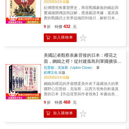
2025/03/19 出版
擊沉，有的孩子被日軍強迫「集體自盡」，而
不同的意象來隱喻日本的民族性。 「菊」是日
紀傳體視角重塑歷史，再現戰國豪族的崛起與
有的則在逃難中見證父母親友的死亡，成了戰
本皇室家徽，「刀」是日本武士道文化的象
覆滅拋開傳說與誤解，透過嚴謹考據，還原真
爭孤兒……。 本書從沖繩民眾的角度出
徵， 一陰一陽，一柔一剛， 日本的民族性正是
實的戰國武士世界從織田到德川，解析日本戰
發，透過第一手的口述證言和大量文獻，書寫
具有這樣陰柔與陽剛並存的衝突特徵。 日本人
國時代的軍事策略與政治權謀！【最真實的戰
美軍和日軍的激烈交戰之外，屬於沖繩平民──
既崇尚美感，又嗜血好鬥；既喜歡新的，又固
432
9
折
特價
元
國時代】本書由北條早苗撰寫，透過詳細的歷
特別是沖繩18歲以下的孩童所經歷的沖繩戰。
守舊的； 既忍耐服從，又張揚不馴
史考據與紀傳體敘述方式，全面呈現日本戰國
作者川滿彰從琉球王國遭到日本吞併談起，進
&hellip;&hellip; 這亦如日本的文化，既有靜謐
加入購物車
時代的武士家族發展歷程。本書聚焦於各大勢
而談到日本政府對沖繩孩童施行同化教育和皇
的茶道之美，又有跋扈剛硬的武士道； 既有優
力的興衰，而非單純的編年史，使讀者能夠掌
民化教育，乃至太平洋戰爭爆發後，沖繩的少
雅嫵媚的藝伎，又有神秘莫測的忍者
握不同家族的演變與互動。從織田信長、德川
年少女們被徵召為士兵及護士、加入學徒隊，
&hellip;&hellip;
家康、羽柴秀吉等「天下人」，到足利、六
美國記者觀察表象背後的日本：櫻花之
走上戰場的恐怖經歷，書中都有寫實而細緻的
角、三好等家族的沉浮，作者以深入的分析與
描寫。 沖繩戰是沖繩人不曾淡忘的歷史記
面，鋼鐵之裡！從封建孤島到軍國擴張，
扎實的史料還原戰國時代的政治鬥爭與軍事策
憶，經由本書，我們不但可以深入了解沖繩的
以西方視角剖析最真實的日本
厄普頓．克洛斯（Upton Close）
著
略。▎紀傳體結構與家族視角與一般編年體戰
過去，也可以進一步體認沖繩人對戰爭的警醒
崧燁文化
出版
國史書不同，本書以「家族」為單位，分章講
和反思。
2025/02/19 出版
述不同勢力的歷史發展。例如織田家的崛起與
鋼鐵與櫻花的矛盾體柔美外表下蘊藏強大的軍
織田信長的改革、三好家與六角家的衰敗、足
國野心厄普頓．克洛斯，以西方視角剖析最真
利將軍家的動盪，以及德川家康的成長過程
實的日本【作品背景與作者視角】本書由美國
等。這種敘述方式不僅讓讀者更容易理解各家
作家、記者厄普頓．克洛斯撰寫，是一部探索
族的內部變化，也能更直觀地看到戰國時代權
468
9
折
特價
元
日本社會、文化、歷史與軍事的著作。克洛斯
力更替的全貌。▎嚴謹的歷史考據與修正作者
以其多年在亞洲的新聞經歷，結合親身觀察和
強調歷史考據，對於坊間流傳的許多戰國故事
加入購物車
深入研究，揭示了日本自封建時代至軍國主義
進行了考證與修正。例如桶狹間之戰並非單純
崛起的歷史演變。他用獨特的西方視角和批判
的奇襲戰，而是織田信長基於地形與敵軍布陣
性的筆調，分析日本在亞洲與世界格局中的角
做出的戰術決策。此外，書中也討論了織田信