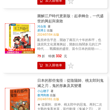
加入購物車
出到資訊控制，使讀者更全面地理解日本的表
◆增修新版特別收錄：九份「本能寺之變」重
史，分析政治與軍事策略，並挑戰傳統戰國傳
象與其背後的真相。➔不僅是對日本歷史的記
要史料精選中譯◆───透過探索凶手個人的背
說，使本書兼具學術價值與可讀性。
錄本書同時也是一部引發深思的政治寓言。它
景，冷靜檢視各種謠傳與陰謀說，一起重審這
挑戰了西方社會對日本的刻板印象，並警示世
樁看似毫無懸念，卻又謎團重重的歷史懸案。
圖解江戶時代更新版：起承轉合，一代盛
界需警惕軍國主義的危險。同時，該書強調了
一五八二年六月二十一日，日本京都發生了一
世的興起與衰敗
解文化、歷史和國家內在邏輯的重要性，為理
宗堪稱影響戰國時代，甚至日本歷史發展的事
河合敦
著
解亞洲的複雜性和未來國際格局提供了重要參
件——「本能寺之變」。欲以結束戰國亂世、
易博士
出版
考。本書特色：本書為美國著名作家厄普頓．
統一日本的織田信長，被他最信任的家臣之一
2024/07/04 出版
克洛斯所著，透過其親身經歷，全面解析日本
的明智光秀率兵突襲。信長以寡兵抗戰不果，
亂世終告平息，開啟了兩百六十年的和平，也
從封建時代到軍國主義崛起的發展脈絡。探討
最後在本能寺的烈焰中自殺，享年四十九歲。
讓庶民文化逐漸興起，開創出熱鬧多元的江戶
日本獨特的民族精神，如忠誠與宗教式愛國情
不久後，長子織田信忠也在二條新御所中力戰
時代......戰國後的盛世、當今日本的前朝──江
懷；剖析文化矛盾、軍事擴張與外交政策，以
而亡。一夜之間，叱吒戰國的織田父子雙雙死
戶時代，在長達兩百六十年的穩定統治下，不
及對亞洲和世界的影響。以鋼鐵與櫻花的對
去。然而，十三日之後，明智光秀在孤立無援
332
79
折
特價
元
僅建立了當時人口世界第一的大都市，因應局
比，呈現表象背後的真實日本，為讀者提供理
的情況下，於山崎之戰被趕來為信長父子報仇
勢的政治改革、急速發展的各種學問、拓展至
解亞洲歷史和全球政治的重要視角。
的同僚、競敵——羽柴秀吉所敗，光秀據傳在
加入購物車
地方的文化藝術等，也為近現代日本奠定了優
京都山郊外中伏被殺。就這樣在十三日內，這
良的根基。本書先從「歷史發展」的角度切
個戰國史，甚至是日本史上最著名的事件中的
入，依循「開創、承襲、改革、瓦解」的階
肇事者一一死去，可說是天意難測。這個事件
段，帶領讀者了解江戶時代如何在執政者的鐵
日本的那些鬼怪：從陰陽師、桃太郎到鬼
改變了往後戰國史及日本近世史的發展，在山
腕下開展出繁榮穩定的全盛時期，又如何陷入
滅之刃，鬼的形象及其變遷
崎之戰中為主君報仇成功的羽柴（豐臣）秀吉
財政危機，在數次的改革與黑船帶來的衝擊
隨後建立了豐臣政權，而本為織田信長盟友的
小山聰子
著
下，一步步走向動盪不安的幕府末期。掌握整
德川家康也間接得到機會獨立，為日後創建德
臺灣商務
出版
個時代的脈絡，再從「社會體系」層面認識當
川幕府設下伏筆。然而，對於這件足以影響日
2024/07/01 出版
時的社會結構與百姓生活，完整而立體的呈現
本中近世史發展的事件，直至四百多年後的今
★ 從羅剎、疫神、桃太郎中的惡鬼、再到二次
出江戶時代人們的生活！
日，依然是令人百思不解，卻又使人們不停研
大戰的鬼畜米英，當代動漫《鬼滅之刃》，近