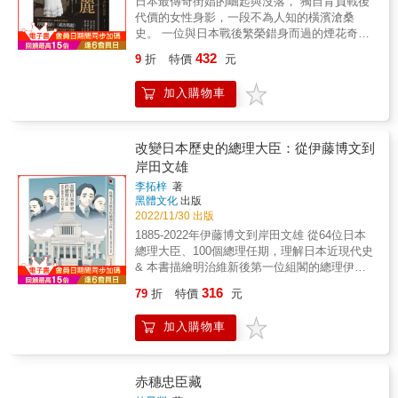
日本最傳奇街娼的崛起與沒落， 獨自背負戰後
上戰國時期的簡介，快速瞭解時代背景！ &
代價的女性身影，一段不為人知的橫濱滄桑
史。 一位與日本戰後繁榮錯身而過的煙花奇女
子， 日本時代變遷巨輪下的陰暗縮影，令人無
432
9
折
特價
元
比動容的都市傳奇。 胡川安｜國立中央大學中
文系助理教授 茂呂美耶｜作家 梁允睿｜紅潮劇
加入購物車
集 藝術總監 潘文慧｜日本東北大學國際文化研
究博士& 感動推薦 塗成雪白的臉，配以深濃的
眼影與口紅， 還有一襲純白蕾絲洋裝，恍若一
尊人形妖物，佇立於橫濱街頭。 得獎紀錄片
改變日本歷史的總理大臣：從伊藤博文到
《橫濱瑪麗》導演親述，幕後紀實首度公開！
岸田文雄
最珍貴的第一手訪談資料 &times; 拍攝歷程揭
李拓梓
著
祕！ 走訪橫濱街廓的考察記行，重現戰後由酒
黑體文化
出版
家和黑市所撐起的日本樣貌、橫濱風月場所的
2022/11/30 出版
興衰起落，挖掘出影像難以捕捉的，瑪麗小姐
1885-2022年伊藤博文到岸田文雄 從64位日本
的「真實」！ ★瑪麗小姐究竟是誰？為何走入
總理大臣、100個總理任期，理解日本近現代史
賣春一途？ ★瑪麗小姐最後去了哪裡，晚年境
& 本書描繪明治維新後第一位組閣的總理伊藤
況如何？ ★除了橫濱之外，竟也出現了「不同
博文到最近的總理岸田文雄。在六十四位、一
版本」的瑪麗？ 在橫濱，「瑪麗小姐」是眾人
316
79
折
特價
元
百個總理任期當中，日本如何從小國崛起為帝
皆知的傳奇人物，多年來皆以賣春為生。關於
國，又因為過度擴張的野心而捲入戰火，最終
她的來歷，坊間流傳著各種謠言。最廣為人知
加入購物車
戰敗被打掉重練，重新振興，成為今日的樣
的說法是日本戰敗後，她受政府召募加入慰安
貌。 在歷史的轉折背後，是一個個艱難的決
行列，後又因機構關閉，只得成為阻街的私
策，而做出決定的人，正是近現代史中的總理
娼。在美貌最盛時，她曾跟一名美國軍官互許
大臣們。在歷史的關鍵時刻，決策者本身的經
赤穗忠臣藏
終身，但最後只餘下她痴痴守候的身影，凝結
驗、膽識和判斷力，才是做出好壞決定的關