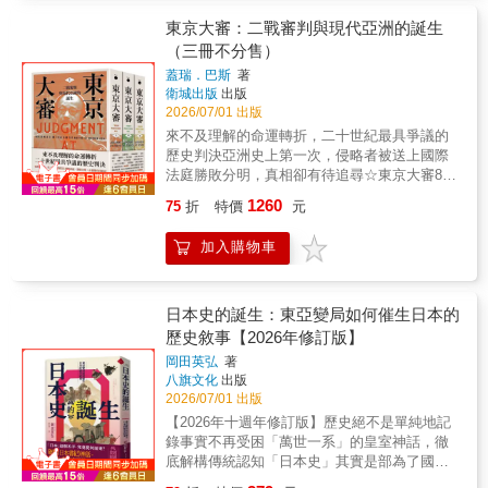
公理正義的追求。 背景為帶有波紋的海藍
年）。2015年9月，他再與千葉徹彌、中村光這
色，象徵亞洲太平洋地區的動盪波瀾。 整體
東京大審：二戰審判與現代亞洲的誕生
兩位日本漫畫大師，在大英博物館再次舉辦現
設計簡潔典雅，兼具保護與收藏價值。
（三冊不分售）
代漫畫展覽。◎歷史脈絡╳戰爭場面，補充原
╚═══════════════════════════════
著未及展開之細節原著主要集中在8月14日與15
蓋瑞．巴斯
著
耗費10年研究書寫，考察7國史料、18座檔案
日，日本決定投降前後，在各內閣官員與軍隊
衛城出版
出版
館，首次完整呈現★ 榮獲理解國際局勢最重要
之間所發生的巨大震盪，包括不為人知的政變
2026/07/01 出版
的獎項．亞瑟羅斯圖書獎金獎★ 問鼎全球獎金
事件等。漫畫版的改編大膽重構半藤一利的原
來不及理解的命運轉折，二十世紀最具爭議的
最高文史圖書獎項．坎迪爾傑出歷史著作獎★
作內容，重新梳理整場戰爭背後的歷史脈絡，
歷史判決亞洲史上第一次，侵略者被送上國際
全球唯一中文版1946年5月3日，以美國為首的
並重繪多場重要戰役，如美軍登陸沖繩超過20
法庭勝敗分明，真相卻有待追尋☆東京大審80
同盟國於東京召開遠東國際軍事法庭。亞洲史
萬人戰死的沖繩之戰、蘇聯突然進攻滿洲與庫
週年中國崛起．日本修憲．美國重返東亞劍拔
上第一次，十一國法官齊聚一堂，審理戰敗的
1260
75
折
特價
元
頁島，因關東軍逃走致使當地20萬婦孺被蘇軍
弩張之際，臺灣不可不知的關鍵歷史☆耗費10
大日本帝國於第二次世界大戰期間犯下的戰爭
殺害等戰爭場面，繪者皆以充滿感染力的筆
年研究書寫，考察7國史料、18座檔案館，首次
罪行，史稱「東京大審」。這場審判共有兩大
加入購物車
觸，深入刻劃戰爭的殘暴及深遠影響，補充了
完整呈現★ 榮獲理解國際局勢最重要的獎項．
目標：其一是向日本戰犯追討正義，為侵略與
原著所未及展開的細節。◎追溯日本軍國主義
亞瑟羅斯圖書獎金獎★ 問鼎全球獎金最高文史
各種戰爭暴行付出代價。第二項目標，則是以
如何形成漫畫版加入了二戰發生前的【前編】
圖書獎項．坎迪爾傑出歷史著作獎★ 全球唯一
一套嶄新法律框架重建國際秩序，打造更和平
與【後編】，像是電影的「前傳」，包括1853
中文版1946年5月3日，以美國為首的同盟國於
日本史的誕生：東亞變局如何催生日本的
的戰後世界。審判持續了兩年又六個月，最終
年幕末的「尊皇攘夷」事件，1860年櫻田門外
東京召開遠東國際軍事法庭。亞洲史上第一
歷史敘事【2026年修訂版】
將二十餘名甲級戰犯定罪判刑。然而，這場審
之變。接著來到明治天皇即位開始討幕，經歷
次，十一國法官齊聚一堂，審理戰敗的大日本
判未能真正平息紛爭，反而導致複雜爭議與極
岡田英弘
著
了1868年戊辰戰爭、1877年西南戰爭等，武士
帝國於第二次世界大戰期間犯下的戰爭罪行，
端分裂。歷來不斷有人聲稱，日本發動戰爭是
八旗文化
出版
被收編成為軍隊，形成了長州派系的陸軍與薩
史稱「東京大審」。這場審判共有兩大目標：
為了將亞洲從西方殖民帝國解放出來，因此東
2026/07/01 出版
摩派系的海軍兩大陣營，軍權因此坐大。其他
其一是向日本戰犯追討正義，為侵略與各種戰
京大審只不過是征服者的法庭，其判決也只是
【2026年十週年修訂版】歷史絕不是單純地記
像是1932年5月15日，青年軍官射殺當時試圖裁
爭暴行付出代價。第二項目標，則是以一套嶄
勝利者的正義。即便冷戰結束，相關矛盾也持
錄事實不再受困「萬世一系」的皇室神話，徹
軍的犬養毅首相的「五一五事件」；1936年2月
新法律框架重建國際秩序，打造更和平的戰後
續引發日本、中國、韓國、臺灣等亞洲國家的
底解構傳統認知「日本史」其實是部為了國家
26日，陸軍青年軍官率領1,400名下士襲擊，並
世界。審判持續了兩年又六個月，最終將二十
政治糾葛及外交紛爭。東京大審從未遠去，我
生存而精心編織的「自我證明」「日本」這個
占領警視廳與陸軍省等地長達四天的「二二六