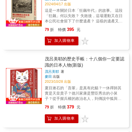
為了理念信仰，莫不鼓譟著滿腔熱血，賭上性
2024/04/17 出版
的情形，日本就曾經製作過兩部「桃太郎打
命，彼此衝撞、互相影響，混亂中摸索出國家
鬼」的電影，片中的美國與英國士兵頭上都長
這是一本關於日本「狂飆年代」的故事。 這段
的生路，找到共同的方向。 & 本書宏觀掌握幕
出了鬼角。也有報紙的諷刺漫畫專欄，把羅斯
「狂飆」何以失敗？ 失敗後，這場運動又在日
末維新的全貌，並著重事件背後成因、代表人
福和邱吉爾畫成鬼怪。從此處可看出早年社會
本公民社會留下了什麼遺產？ 這樣的遺產又給
物與各藩實力等介紹，帶領讀者從多重角度了
不乏排外與排擠弱勢者的心態。 & 當然，鬼除
了經歷過太陽花運動的台灣以及反送中運動的
解，體會這個激烈的時代。
395
79
折
特價
元
了作為令人畏懼和厭惡的對象，也逐漸成為一
香港什麼啟示？ 以日本戰後的民主化運動、六
種娛樂的題材。不僅出現在小說、繪卷等媒
○年代安保鬥爭、學生運動、反戰運動，即所謂
加入購物車
介，近代的報章雜誌也時常刊登與鬼有關的新
的「新左運動」為中心，總覽五○到七○年代的
聞，如有人收藏疑似鬼的骨頭，或是用酒醃漬
日本社會運動，從中思考對日本公民社會的正
的鬼乾屍。可知大眾雖不盡信鬼，仍舊以獵奇
面與負面影響。本書從六○年代「探尋生活方
的心態看待鬼怪。 & 鬼怪史相當有趣，作者期
式」的思想軌跡出發，試圖探索「公民力量」
茂呂美耶的歷史手帳：十八個你一定要認
許，藉由觀察這些黑歷史，可以從中學到教
的泉源究竟是什麼。 台灣太陽花運動蜂起以
識的日本人物(新版)
訓，並化為未來的成長。 & 好評推薦 & 歷史作
後，日本的台灣研究學界開始重新關注社會運
茂呂美耶
著
家｜謝金魚 龍貓大王通信 就算知道了也對人生
動的力量，曾經特地邀請台灣中研院社會所的
麥田
出版
沒有幫助的日本小知識 版主｜梅用知世 （依
吳介民和林宗弘，前往發表與太陽花運動及中
2023/10/28 出版
來函為序） &
國因素相關的論文。日本的台灣研究權威若林
夏目漱石的「吾輩」是真有此貓？一休禪師其
正丈曾說，太陽花運動是一場很「幸運」的運
實是天皇貴子？德川家康是豐臣秀吉的小舅
動。究竟，在這些曾經經歷安保鬥爭年代的學
子？從手握兵權的政治名人，到傳說中狐與人
者眼中，太陽花何以「幸運」？而日本歷史上
所生的陰陽博士日本史上的軼聞趣事，都在這
最大的一波學生運動又何以「不幸」？現今日
379
79
折
特價
元
本歷史手帳裡！生活軼事，是歷史洪流中的小
本社會是如何被建構而成？那個「六○年代」的
亮點歷史的建構，從來就不只是戰爭、殺戮和
記憶，又在日本人的心中留下了什麼？對台灣
加入購物車
侵略，亦是所有人物當下存在的證明；當歷史
而言，日本這場「不幸」的學生運動，以及日
人物走出故事，他們的愛恨情仇、生活百態，
本現今普遍去政治化的消費社會，對台灣而言
正是奠定文化成形的過程。跟著茂呂美耶回到