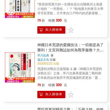
俄北方四島爭端、原爆受難者、日本修憲、靖
細川、三好、畠山與一向宗勢力纏鬥。書中反
視角綜觀全局，看看是誰在審判誰，如何審
機，更擺脫過去封閉的歷史區分，將日本史作
降前夕一般民眾的犠牲，重新繪畫多場重要戰
*形容拚死努力的一生懸命是出自關東武士保護
國神社、親日反日、反共記憶及冷戰遺緒等，
覆呈現「下剋上」的時代特徵：家臣取代主
判，為何有罪，同時也理解這段歷史如何至今
為東亞史與世界史的一部分，追索日本建國的
役，記錄多項較少被提及的戰爭期間的重要事
土地的「一所懸命」！？ *校地廣大的東京大學
族繁不及備載，看得我們是眼花撩亂，甚至霧
君、旁支挑戰本家、地方國人推翻舊秩序，權
仍糾纏著臺灣在內的東亞社會。
真實來龍去脈。本書大膽探討── ■「日本」是
件。2. 漫畫家的嶄新視角、獨到見解與詮釋，
等市區景點，大半來自江戶時代的武家屋敷！ *
裡看花。本書將跳脫國際新聞與社群媒體上的
力不再來自血統與名分，軍事、謀略、人心與
七世紀的發明嗎？為何說白村江之戰才是日本
為原著提供更多角度。全書有不少由漫畫家提
東京能自江戶時代急速發展，原來是托了好風
口水戰與民族主義，改以深入淺出的敘事筆
財力成為生存關鍵。▎霸主更替與統一進程在
300
79
折
特價
元
國的起點？ ■神武天皇開國真的存在嗎？還是
供的獨特視角，給予讀者嶄新的、與原著不同
水的福？ 第一本由神道專家的角度介紹的東京
法，帶領讀者重回當年東京大審那劇力萬鈞、
長期混戰中，織田信長以尾張為根基崛起，憑
模仿東漢經學理論而來的人為歷史？ ■《日本
的閱讀經驗，完全可以作為一個獨立於原著的
歷史 從繩文到現代，連日本人都嘖嘖稱奇的東
高潮迭起的歷史現場。我們不只能走入歷史人
藉軍事改革、政治手腕與對舊勢力的強硬壓
加入購物車
書紀》的政治目的是什麼？為何它能夠正當化
作品來閱讀。3. 重現重要的歷史場景，大量補
京各時代風貌與謎團 ★日本亞馬遜讀者五顆星
物的內心世界，還能藉由作者的跨國視角綜觀
制，逐步打破地方割據局面。信長雖死於本能
日本國的統一？ ■「日語」如何催生民族認
充原著所未及展開的細節。漫畫版加入了二戰
好評！ 謝金魚／歷史作家 誠心推薦 遙望五千
全局，看看是誰在審判誰，如何審判，為何有
寺之變，但其開創的統一路線由豐臣秀吉承
同？漢字借用與《萬葉集》如何把多元族群變
發生前的【前編】與【後編】，像是電影的
年前，東京的下町如淺草、向島等地區都還沉
罪，同時也理解這段歷史如何至今仍糾纏著臺
接。秀吉透過山崎之戰、賤岳之戰、小田原征
成了「日本人」？重要閱讀價值──1. 解構皇室
「前傳」，整本書的敘述從1853年幕末的「尊
沒在海洋之中，到19世紀末美國訪日學者挖掘
神國日本荒謬的愛國技法：一切都是為了
灣在內的東亞社會。
伐等行動完成天下統一，並以太閤檢地、刀狩
起源神話，挑戰「萬世一系」的傳統認知。2.
皇攘夷」事件開始，追述軍人政變以至軍權坐
出大森貝塚，為日本的考古學奠定基礎後，對
勝利！文宣與雜誌如何為戰爭服務？大東
等制度鞏固統治。然而豐臣政權建立在個人威
建立東亞整體史觀，不再孤立看待日本，而是
大，影響整個國家的命運，不只開始了軍國主
於繩文時代就居住在此的居民生活樣貌才有更
望與諸大名妥協之上，繼承問題與朝鮮出兵又
亞戰爭下日本的真實生活
早川忠典
著
將其放在東亞變局與國際貿易網絡的宏觀位
義的教育方式，國家也開始傾向軍國主義的發
進一步的了解，而在繩文這樣古老的時代，日
埋下新一輪動盪。▎從戰亂到德川秩序全書最
遠足文化
出版
置。3. 理解國家認同的政治學，深入解釋「國
展。這些漫畫家特別加入的日本現代史脈絡，
本民族就已經會尋找不會受到天地異變影響的
後將戰國亂世收束到德川家康的勝出。秀吉死
2020/01/22 出版
號」與「君主稱號」如何作為政治工具，在國
成為原著的重要補充。
聖地，在此設置信仰設施膜拜岩石、樹木等自
後，豐臣政權內部失衡，各大名圍繞權力再分
荒謬的決戰生活進階版 & 繼《神國日本荒謬的
際博弈中確立國家主權。4. 破解古史與民族迷
然神明，成為神社的濫觴。 以現今琦玉市的大
配展開角力，最終在關原之戰中分出勝負。德
決戰生活》之後，早川忠典再度揭露二戰時期
思，要求讀者打破對史書文字的盲信，從敘事
宮為根據地的武藏國內有關東最古老、規模最
川家康建立江戶幕府，使日本從長期分裂回到
日本政府如何無所不用其極讓民眾更加「愛
動機與時代背景中找尋歷史真相。在岡田英弘
大的冰川神社，祭祀主神為關東最初的王，也
相對穩定的封建統治。這本書的核心不只是武
國」，及如何看待「愛國」這件事。每篇文章
犀利的筆下，我們得以跳脫狹隘的國族框架，
是《古事記》中的神明須佐之男命，古代的大
300
79
折
特價
元
將與戰役，而是展示日本中世末期從幕府權威
都採用看似呼應國策口號式的標題，並維其一
真正的日本史視野於焉展開，讓我們看見正是
和朝廷透過冰川神社的威信宰制東國，明治天
崩壞、地方勢力競逐，到新秩序重建的完整過
貫的寫作風格──諷刺、調侃日本帝國「荒謬」
一千三百年前的「外壓」，迫使「日本人」與
皇也將此處定為武藏國總鎮守的「敕祭社」並
加入購物車
程；其主線即是「分裂造成戰國，統一終結戰
的「愛國」行徑。 在第一章〈高舉日之丸
「日本國」在東亞變局中誕生。（前版書名：
曾前往舉行御親祭。可知在江戶城建設之前，
國」。【本書特色】：本書以通俗敘事方式梳
吧！〉裡，日本帝國利用國旗「日之丸」來發
日本史的誕生：東亞視野下的日本建國史）
關東王國也曾繁盛一時，此處也有許多與討伐
理日本戰國時代，從室町幕府衰敗、應仁之
揚國威，凝聚團結；到了第二章〈成為好的日
東國的日本武尊淵源極深的地方。 不過說到關
亂，到織田信長、豐臣秀吉、德川家康相繼推
本人吧！〉，繼續推出「用君之代跳舞」、
豐臣西軍與關原之戰：「正義之師」的敗