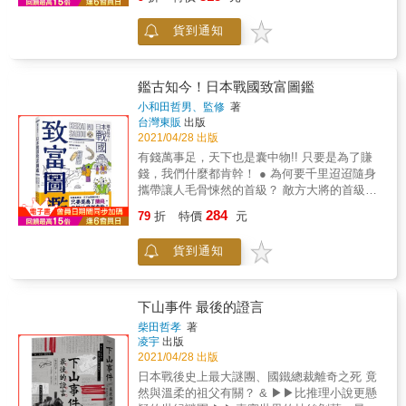
逢新冠肺炎的挑戰。日本政府未做好充分準
山名宗全／ 應仁之亂的關鍵人物／ 應仁之亂・
是日本五街道：東海道、中山道、日光道中、
大阪是豐臣秀吉的豪華之城，也見證茶茶與秀
備，而且處理疫情慢半拍，隨著病毒擴散，安
東西兩軍的武將們 第３章●「群雄割據的
奧州道中、甲州道中的起點，可說是全國交通
賴的終結 江戶城在德川幕府的打造下，一躍成
貨到通知
倍的民意支持度掉到組閣以來最低，最終於9月
時代」 伊達政宗／片倉景綱／北條早雲／ 武田
與商業的中心，奠定了繁榮的基礎！ & ．以夜
為世界性的大都會 佐賀與鹿兒島雙城，孕育了
卸任，由菅義偉接任，但仍無法有效控制疫
信玄／真田昌幸／上杉謙信／ 直江兼續／今川
景聞名的情侶約會聖地【御台場】，竟然是當
日本西化的兩位關鍵人物 二条城眼見德川慶喜
情。 2021年岸田文雄接任首相，面對新冠肺炎
義元／毛利元就／ 小早川隆景／長宗我部元親
年為了防範歐美列強而建造軍事設施？！ & ．
大政奉還心願的破滅 熊本城則見證明治政府與
的持續延燒，以及中美日漸惡化的關係，日本
／ 大友宗麟／立花道雪／島津義弘 第４章
【東京大學】的本鄉校區，曾經座落著各路大
鑑古知今！日本戰國致富圖鑑
大名之間的內戰衝突 網站「日本史專欄」編輯
該如何在兩大強權的夾縫中生存？像其父河野
●「信長的時代」 織田信長／織田信秀／阿市
名因參勤交代來訪江戶時住宿的「大名屋
小和田哲男、監修
著
群之一的孫實秀，是華人中首位完成「日本一
洋平與宏池會那樣抱持親中立場？或緊握美國
夫人／ 柴田勝家／明智光秀／荒木村重／ 路易
敷」！ & ．東京旅遊時的熱門住宿地點【新
台灣東販
出版
百名城」及「日本續一百名城」者，他走訪四
伸出的友誼之手，向美國為首的民主陣營靠
士・佛洛伊斯／足利義昭 第５章●「秀吉的時
宿】，過去曾是作為江戶玄關口的「江戶四
2021/04/28 出版
十七個都道府縣、古城逾五百座，從大量歷史
攏？成為岸田文雄嚴峻的挑戰。 本書以淺顯易
代」 豐臣秀吉／豐臣秀次／ 竹中半兵衛／黑田
宿」之一，自古就設置了許多住宿設施，供往
有錢萬事足，天下也是囊中物!! 只要是為了賺
資料與實際走訪中，擷取最重要的三十座名城
懂的文字，將這些總理大臣們的生平和趣事、
官兵衛／ 加藤清正／蜂須賀正勝／ 前田利家／
來江戶的旅人休憩、玩樂，相當熱鬧！ & 江戶
錢，我們什麼都肯幹！ ● 為何要千里迢迢隨身
與三十二個改變日本歷史的關鍵事件，利用線
如何面對國家當前挑戰、如何成功或者失敗的
近衛前久 第６章●「家康的時代」 德川家康／
歷經長達二百六十年以上的繁榮，奠定了現今
攜帶讓人毛骨悚然的首級？ 敵方大將的首級價
性歷史，細數日本從建國後到德川幕府大政奉
故事，簡明扼要地呈現出來。對於熱愛歷史的
本多忠勝／酒井忠次／ 石田三成／福島正則／
日本首都──東京的基礎。 當年的人們為了在這
值2億4000萬日圓，甚至能換一座城!! 抱著睡覺
還、明治時代的內戰，甚至二戰為止，日本史
讀者來說，是理解日本近代歷史不可錯過的好
德川秀忠／ 德川家的人們／家康的妻妾 第７章
284
偌大的江戶到處行走，以《寛永九年豐嶋郡江
79
折
特價
元
似乎比較安全呢！ ● 大河劇裡，為什麼大戶人
上發生了哪些大事。 本書不但有助於讀者了解
書。
●「安土・桃山時代」 茶屋四郎次郎／千利休
戶庄圖》為首，陸續繪製了明曆圖、寛文圖等
家動不動就把次男、三男送去當僧侶？ 家業由
從鎌倉、室町時代，到戰國亂世、江戶時代的
／柳生宗嚴／ 南光坊天海／顯如／澤庵宗彭／
地圖。江戶時代後期還出版了詳細描繪江戶各
貨到通知
長子繼承，其他男孩留在家經常成為問題！寺
歷史，更幫助讀者在日本各地旅遊時，面對不
遠渡重洋而來的外國人 &
個地區的「切繪圖」。 & 透過古地圖，可以得
社擁有廣闊莊園、龐大財富、無上權力，而且
同城市的文化，輔以古城歷史，深入了解日本
知江戶的都市規劃。例如大名屋敷和旗本屋敷
名門子弟雲集，武力甚至能和戰國大名抗衡！
城市的特色，添增觀光上的樂趣。 & 本書特色
以江戶城為中心排列，形成町人地；在外側則
只是&hellip;&hellip;似乎經營著高利貸暴力討債
& 1.線性地整理了從西元645-1993年，日本開
下山事件 最後的證言
有將軍家的菩提寺──寬永寺和增上寺，以及擁
事業&hellip;&hellip;!? ● 社會上階級制度嚴格，
國至今的重大歷史事件 2.補足一般人所不熟悉
柴田哲孝
著
有眾多平民信眾的淺草寺等。 & 閱讀本書不僅
就算混得不好也不能隨意轉行，該怎麼辦!? 沒
的日本地區史，對於赴日觀光時了解當地歷史
凌宇
出版
能了解江戶的規畫和構造，還能想像出江戶人
落武士不能下田、不能做買賣，為了脫離貧
風貌有極大的幫助 3.引用大量古籍與資料，以
2021/04/28 出版
民的生活情況。例如因外地人口湧入江戶，治
困，竟然在家發明出偉大工藝品！ ● 每逢築城
深入淺出的筆法重新詮釋歷史故事 4.收錄當地
日本戰後史上最大謎團、國鐵總裁離奇之死 竟
安惡化，位於石川島的更生設施「人足寄場」
就要民眾來當無酬勞工，國家很窮嗎？ 光是攻
史跡照片，對於按圖索驥極有幫助 &
然與溫柔的祖父有關？ & ▶▶比推理小說更懸
應運而生。也能從地圖看出，當時的江戶是個
陷小田原城，就花了超過200億日圓！戰國時代