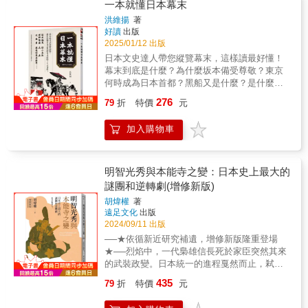
色及其對國際局勢的影響。◎日本的雙重特
一本就懂日本幕末
秀的經濟實力如何奠定信長的基礎，並解析德
質：鋼鐵與櫻花克洛斯以鮮明的對比手法，將
川家康如何透過外交與軍事手段逐步奠定霸
洪維揚
著
日本的內在矛盾比作鋼鐵與櫻花的共存：既有
好讀
出版
業。本書大量引用《信長公記》等史料，去偽
冷酷的軍事力量與工業擴張，也充滿文化魅力
2025/01/12 出版
存真，使讀者能夠更接近歷史的真實樣貌。▎
與傳統美學。他指出日本以其堅韌不拔的民族
戰國時代的政治與軍事解析本書不僅描述各家
日本文史達人帶您縱覽幕末，這樣讀最好懂！
精神支撐軍國野心，外在展現柔美，而內在卻
族的歷史，還深入探討戰國時代的政治、軍事
幕末到底是什麼？為什麼坂本備受尊敬？東京
蘊藏強大的侵略動力。這種矛盾特質塑造了日
策略。從信長的「天下布武」到德川家康的聯
何時成為日本首都？黑船又是什麼？是什麼樣
本在二十世紀國際舞臺上的特殊地位。▎日本
姻外交，再到三好家與足利幕府的衝突，作者
的魅力讓日本電視劇一直翻拍幕末時期？西鄉
276
民族精神的剖析書中深入探討日本人高度統一
79
折
特價
元
詳細解析了當時的權力結構與軍事戰略，讓讀
隆盛、新選組、桂小太郎、篤姬，最後的幕府
的民族意識，將之歸結為忠誠、愛國和集體主
者理解戰國時代如何從割據混戰走向統一。此
將軍......熟悉的歷史明星們，又在幕末時期扮
義的結合。作者強調這種精神根植於宗教式的
加入購物車
外，書中也提到戰國時代的城郭建設、經濟發
演了什麼角色？★日本歷史專家洪維揚清楚解
崇拜與自我犧牲的文化習慣，使日本能以高度
展，以及與歐洲傳教士的交流，豐富了對這一
說改變日本幕末的大事件★將幕末時期依時間
的紀律和決心推進其政治與軍事目標。同時，
時期的理解。➔適合歷史愛好者的必讀之作本
分為20章節，脈絡清晰易懂。★根據日本幕末
這種精神也被用作工具，合理化對內控制和對
書不僅是一部深入研究戰國時代的歷史專著，
人事物繪製情境圖像，一眼掌握時代特色。★
明智光秀與本能寺之變：日本史上最大的
外擴張。▎日本的軍國主義與國際影響克洛斯
也是一部適合大眾讀者閱讀的作品。作者以流
每章大事件都配上「小檔案」，輕鬆掌握事件
謎團和逆轉劇(增修新版)
重點分析了日本軍國主義的崛起過程，特別是
暢的敘事方式，將複雜的歷史脈絡梳理得井然
全貌。幕末時代清楚解說版！抓住影響日本近
從明治維新以來的現代化、工業化到太平洋戰
胡煒權
著
有序，使戰國時代的風雲變幻更加鮮活。對於
代歷史走向的20大事件！深入淺出的主題式內
遠足文化
出版
爭的爆發。他揭露日本如何透過軍事擴張和經
想要深入了解日本戰國史、研究戰國武士文
容，讓台灣人看日本史也能通。黑船到來、攘
2024/09/11 出版
濟控制，試圖建立一個以「八紘一宇」為核心
化，或是希望破除歷史迷思的讀者而言，本書
夷志士、新選組、薩長同盟、四境戰爭、大政
的帝國夢想，並討論其對亞洲鄰國及西方世界
──★依循新近研究補遺，增修新版隆重登場
都是一本值得一讀的優秀作品。本書特色：本
奉還、無血開城、龍馬暗殺、奠都東京讓我們
的威脅與挑戰。▎作者的觀點與批判身為一名
★──烈焰中，一代梟雄信長死於家臣突然其來
書以紀傳體方式敘述戰國時代各大勢力的興
一起進入日本精彩的幕末時代吧！
來自西方的觀察者，克洛斯的語調中帶有對日
的武裝政變。日本統一的進程戛然而止，弒主
衰，避開編年體的瑣碎，讓讀者清晰理解武士
本軍國主義批判的同時，對日本文化內涵表達
首謀最終亦未能奪下江山。究竟光秀為何出
家族發展脈絡。作者嚴謹考據，糾正通俗故事
435
79
折
特價
元
了某種程度的讚賞。他揭露日本社會與政府的
兵？信長又為何惹上殺身之禍？本書將抽絲剝
的偏誤，特別關注戰國前期。書中詳述織田、
多重面貌，從人文藝術到政治陰謀，從文化輸
繭，為您解開日本史上最大的武裝政變之謎。
足利、六角、三好、羽柴、德川等家族的歷