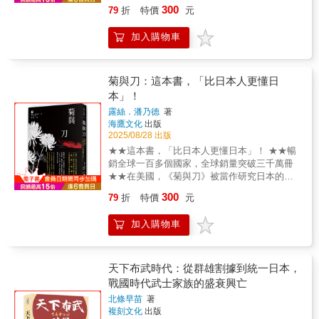
逾20年教授「慰安婦」議題的戰鬥紀錄！
索戰爭的真相與記憶的責任。二十多年來，她
300
79
折
特價
元
源自於賓主間體貼細膩的情意。茶之所以能為
的人物動機與歷史背景。本書強調，治承．壽
1990年代，亞洲各國倖存的「慰安婦」陸續現
挺住右翼政客的抹黑與校方要求「不准教」的
道，正是由於茶道根源自情。從一場茶會開
永內亂除了是兩個武家爭奪天下的戲碼，更是
身，揭開深藏多年的二戰傷痕。此後，日本有
壓力，持續地教授「慰安婦」議題。 當台
始，了解茶道的綿遠歷史與器具、禮儀知識，
加入購物車
制度崩潰後新興勢力對舊貴族體制的挑戰與取
七家出版社在中學歷史教科書中載入了「慰安
灣的「慰安婦」已全數離世，如何讓下一代理
「由形入而至心」，感受茶道的文化內涵，從
代。透過引人入勝的敘述與豐富史料的交叉比
婦」的敘述。然而，隨著右翼勢力對教科書出
解戰爭與性暴力的關聯？如何讓加害與受害的
形式流儀，一步步接近茶道、深入茶道，走入
對，作者為讀者提供一個兼具知識性與批判性
版社的攻擊和施壓，至今僅剩兩家教科書仍保
歷史不再沉默？如何喚起學生對歷史議題的興
茶道精神核心，真正走入茶道的世界。【 茶會
的歷史視角，讓這場動盪的時代不再只是浪漫
留這段歷史，而在課堂上教導這個議題的教師
菊與刀：這本書，「比日本人更懂日
趣，鼓勵他們自主思考和辯證？本書作者以懇
參與要點 】人─茶席間的行止禮法物─茶道具的
化的戰爭傳說，而是一場真正塑造日本中世政
也寥寥無幾。 本書的作者平井美津子是一
本」！
切反思的筆調，豐富扎實的課堂經驗，寫下自
種類與使用事─茶會進行的流程步驟地─茶會場
治格局的歷史轉捩點。本書特色：本書以通俗
個例外。她是大阪一所公立中學的社會科老
己與學生教學相長的心路歷程，提供給所有關
露絲．潘乃德
著
地的說明剖析
筆法重構治承．壽永內亂前後的歷史現場，從
師，曾親赴韓國訪問年邁的「慰安婦」、到沖
注「慰安婦」議題的人們，一份寶貴的實踐紀
海鷹文化
出版
平安時代政治敗壞寫起，描繪源、平兩大家族
繩聽取「姬百合學徒隊」倖存者的證言，並將
錄。《沖繩戰的孩子們：太平洋戰爭下少年少
2025/08/28 出版
如何崛起，武士階層如何登上歷史舞臺。透過
這些歷史化為教材，與學生共同思索戰爭的真
女成為士兵之路》「當孩子們走上戰場，會是
★★這本書，「比日本人更懂日本」！ ★★暢
承平．天慶之亂、前九年之役等事件，展現權
相與記憶的責任。二十多年來，她挺住右翼政
怎樣的情況？」沖繩在地文史專家透過證言與
銷全球一百多個國家，全球銷量突破三千萬冊
謀鬥爭與制度崩解的深層背景。作者巧妙融合
客的抹黑與校方要求「不准教」的壓力，持續
文獻，揭開沖繩戰役中最黑暗、最不忍直視的
★★在美國，《菊與刀》被當作研究日本的
史實與逸聞，賦予歷史人物鮮活形象，使全書
地教授「慰安婦」議題。 當台灣的「慰安
一頁，看見沖繩人民難以忘卻的傷痛，及對和
《聖經》 & ◎ 瞭解日本文化和日本人的最佳作
既具學術價值，又富戲劇張力。
婦」已全數離世，如何讓下一代理解戰爭與性
300
79
折
特價
元
平的堅持。 1945年的沖繩戰，是第二次世
品！ 為什麼日本這個國土面積不大的國家，擁
暴力的關聯？如何讓加害與受害的歷史不再沉
界大戰太平洋戰區中最慘烈的戰役，美軍登陸
有稱霸世界的野心和實力？ 又是什麼讓它打敗
默？如何喚起學生對歷史議題的興趣，鼓勵他
加入購物車
沖繩後短短三個月間，奪走了20萬人的性命，
俄國，甚至讓美國損失慘重？ 為什麼日本人在
們自主思考和辯證？本書作者以懇切反思的筆
其中逾12萬為沖繩縣民。在日本政府的強制動
職場中特別在意上下級、前後輩的等級之分？
調，豐富扎實的課堂經驗，寫下自己與學生教
員下，沖繩未滿18歲的少年少女們紛紛被送上
為什麼日本影視劇中，主角總要經歷各種磨難
學相長的心路歷程，提供給所有關注「慰安
前線，協助日軍作戰、照顧傷患，甚至被賦予
和「兩難全」的痛苦？ 為什麼日本天皇兩千年
天下布武時代：從群雄割據到統一日本，
婦」議題的人們，一份寶貴的實踐紀錄。
了護送天皇照片「御真影」到安全地點的機密
屹立不倒，中國總是經歷朝代更迭？ 為什麼二
戰國時代武士家族的盛衰興亡
任務。 在被稱之為「鐵之暴風」的無情炮
戰以後德國勇於認罪，日本人卻做不到這一
北條早苗
著
火中，有的孩子轉瞬犧牲，有的孩子背上了炸
點？ & ◎ 這本書，「比日本人更懂日本」！
複刻文化
出版
彈後就一去不回，有的孩子搭乘的疏散船遭到
本書作者用「菊」與「刀」， 這兩種看似完全