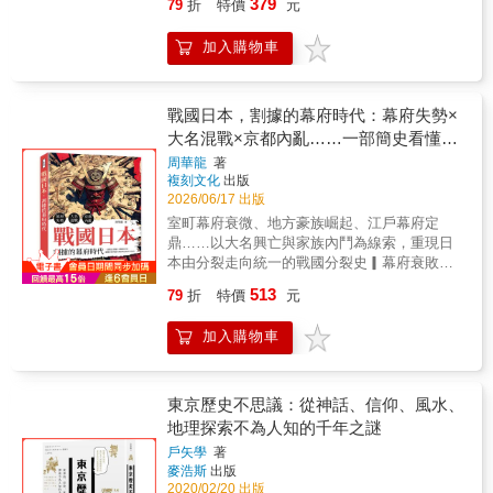
餘名甲級戰犯定罪判刑。然而，這場審判未能
379
79
折
特價
元
們都還生活在它所締造的戰後秩序。為了完整
觀念是七世紀後半建國運動下的產物，而建國
事件」，這些軍隊動亂及把持政局的事件，在
真正平息紛爭，反而導致複雜爭議與極端分
還原這場世紀大審的複雜與細緻，本書作者耗
是對抗中國侵略的自衛手段。──岡田英弘日本
漫畫中都有充分敘述。◎批判軍國主義導致日
裂。歷來不斷有人聲稱，日本發動戰爭是為了
加入購物車
費十年時間，考察七國史料與十八座檔案館，
大眾，乃至於世界各地的日本文化愛好者，對
本幾乎亡國漫畫版從陳述過往歷史中總結，由
將亞洲從西方殖民帝國解放出來，因此東京大
深入訪談多位親歷者後代，寫出這部生動鮮
日本起源的理解長期深陷「日本天皇萬世一
於軍隊長久把持日本政局，最終使日本從「尊
審只不過是征服者的法庭，其判決也只是勝利
明、面面俱到且氣勢恢弘的巨作。書中不僅分
系」的神話，認為日本國自古以來便存在，且
皇攘夷」演變成侵略他國的軍國主義國家，爆
者的正義。即便冷戰結束，相關矛盾也持續引
析法律論點、涵蓋事件的前因後果，以及對當
皇室血脈從神話時代便綿延至今。然而，這種
戰國日本，割據的幕府時代：幕府失勢×
發太平洋戰爭，終招致廣島、長崎被投放原子
發日本、中國、韓國、臺灣等亞洲國家的政治
今世局的影響，更刻劃出各方參與者所面對的
封閉的史觀忽視了日本列島與東亞世界的連
彈，國家幾乎陷入滅亡的深淵。對於這沿襲自
大名混戰×京都內亂……一部簡史看懂日
糾葛及外交紛爭。東京大審從未遠去，我們都
人性考驗。這是你我都可能聽過、卻未曾真正
動。在岡田英弘的視野中，歷史是人為的產
幕府時期的武士精神，不論是發動了包圍天皇
還生活在它所締造的戰後秩序。為了完整還原
本戰國分裂、霸權更替與德川幕府奠定的
周華龍
著
理解的一段過去。東亞歷史正在翻開新的一
物，表現的是書寫者的主張。日本史的誕生，
的政變或是強迫國民接受軍國教育，以致最終
這場世紀大審的複雜與細緻，本書作者耗費十
複刻文化
出版
天下秩序
頁，中國或將崛起，日本希冀修憲，美國已然
本質上是「史學敘事」的誕生。岡田英弘於是
走向戰爭和敗亡，星野之宣在漫畫中皆一再表
年時間，考察七國史料與十八座檔案館，深入
2026/06/17 出版
重返亞太，新的世局正在全面展開。想必沒有
在《日本史的誕生》一書中，針對中國史書
達立場鮮明的批判。◎日本投降前的最後一幕
訪談多位親歷者後代，寫出這部生動鮮明、面
室町幕府衰微、地方豪族崛起、江戶幕府定
哪個時刻，比現在更需要重新認識東京大審，
（如〈魏志倭人傳〉）、日本史書（如《日本
當同盟國向日本發出《波茨坦宣言》後，日本
面俱到且氣勢恢弘的巨作。書中不僅分析法律
鼎……以大名興亡與家族內鬥為線索，重現日
那一奠定戰後秩序至今的關鍵時刻。本書特色
書紀》）與韓國史書（如《三國史記》》展開
政府內部對「接受投降」與「本土決戰」仍激
論點、涵蓋事件的前因後果，以及對當今世局
本由分裂走向統一的戰國分裂史▎幕府衰敗與
◎過去讀不懂的，如今全明白了：當今亞洲的
比對與剖析，顛覆日本人的古史迷思，指出打
烈對立。海軍大臣米內光政與外務大臣東鄉茂
的影響，更刻劃出各方參與者所面對的人性考
戰國開端本書以室町幕府後期的權力崩解為起
國際糾紛，絕大多數都可以追溯到二戰終局時
破這道神話藩籬的關鍵，在於一千三百年前強
德主張無條件投降；陸軍大臣阿南惟幾與參謀
513
79
折
特價
元
驗。這是你我都可能聽過、卻未曾真正理解的
點，說明幕府將軍雖名義上掌握天下，實際上
發生的「東京大審判」這一關鍵性的歷史事
大的「外壓」。西元660年代，面對強大的唐帝
總長梅津美治郎則堅持維護國體。隨著廣島、
一段過去。東亞歷史正在翻開新的一頁，中國
已難以約束各地守護、大名與寺社勢力。足利
件。從臺籍日本兵、南京大屠殺、慰安婦、釣
國與新羅聯軍威脅，引發了空前的亡國危機，
長崎遭原爆及蘇聯參戰，日本陷入絕境，最終
加入購物車
或將崛起，日本希冀修憲，美國已然重返亞
義教遇刺、嘉吉之亂、赤松家覆滅、細川與畠
魚台、日俄北方四島爭端、原爆受難者、日本
迫使列島統治者為了在唐朝建立的國際秩序中
只能請昭和天皇做出「聖斷」，但反對投降的
太，新的世局正在全面展開。想必沒有哪個時
山等家族內鬥，逐步削弱中央威信。到應仁之
修憲、靖國神社、親日反日、反共記憶及冷戰
求生，必須「設計」出一個主權國家。他們模
軍方勢力也開始暗中策劃政變。在昭和天皇決
刻，比現在更需要重新認識東京大審，那一奠
亂爆發後，京都成為大名爭權的戰場，日本正
遺緒等，族繁不及備載，看得我們是眼花撩
仿唐朝律令制度，正式將國號由「倭」改為
定接受《波茨坦宣言》並錄製〈終戰詔書〉
定戰後秩序至今的關鍵時刻。本書特色 ◎過去
式進入群雄割據、秩序瓦解的戰國時代。▎地
東京歷史不思議：從神話、信仰、風水、
亂，甚至霧裡看花。本書將跳脫國際新聞與社
「日本」，並創造了「天皇」稱號以確立內部
後，部分主張「本土決戰」軍官企圖發動政
讀不懂的，如今全明白了：當今亞洲的國際糾
方勢力與下剋上風潮全書接著描寫各地勢力如
群媒體上的口水戰與民族主義，改以深入淺出
地理探索不為人知的千年之謎
的統一權威。《日本史的誕生》從絲路貿易、
變，深夜的宮城內展開了圍繞終戰的最後攻
紛，絕大多數都可以追溯到二戰終局時發生的
何趁幕府衰弱而崛起。關東有伊勢盛時奪取伊
的敘事筆法，帶領讀者重回當年東京大審那劇
中國王朝更迭與朝鮮半島紛爭的大脈絡出發，
防。本書特色1. 庶民視角、精準與細膩的分
戶矢學
著
「東京大審判」這一關鍵性的歷史事件。從臺
豆、小田原，開啟後北條氏基業；中國地方有
力萬鈞、高潮迭起的歷史現場。我們不只能走
重新建構日本國崛起的路徑；不僅深度分析中
鏡。漫畫版中，星野之宣著重於回歸到日本民
麥浩斯
出版
籍日本兵、南京大屠殺、慰安婦、釣魚台、日
大內、尼子、毛利等勢力反覆爭霸；畿內則有
入歷史人物的內心世界，還能藉由作者的跨國
日韓史籍中的政治性質，還原其背後的書寫動
2020/02/20 出版
眾在戰爭中的處境，以庶民視角記錄這即將投