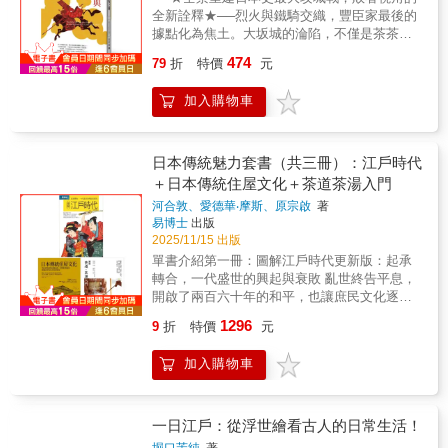
來管轄各區境內加盟店長（國眾）。這樣比
歷程：先從身體和技藝著手，逐步涵養心智，
全新詮釋★──烈火與鐵騎交織，豐臣家最後的
喻，好像就能略懂日本戰國時代的架構。武田
再從心智的轉化出發，引導並深化技藝。在物
據點化為焦土。大坂城的淪陷，不僅是茶茶與
信玄→ 具百年家系歷史的霸氣區經理上杉謙信
質與精神的交互作用中持續累積、革新，以此
秀賴母子的絕境，更象徵一代政權澈底走向不
474
→ 擁有政治潔癖的代理區經理北條早雲→ 洞察
79
折
特價
元
領會融貫外在技藝與內在心智的自在智慧。本
可逆的滅亡。為何豐臣家孤立無援？家康又為
人心、介入權貴紛爭的公關主任織田信長→ 精
書適合對日本劍術文化感興趣的讀者，也適合
何選在此時出手？本書將重審日本戰國最終一
打細算、善貿易流通的會計課長豐臣秀吉→ 戰
加入購物車
追求自我成長的人。它提醒我們：修行的價值
役，解讀政權崩毀背後的關鍵。◆收錄大坂之
國最強超商店員德川家康→ 掌管數家店舖的腹
在於真誠面對自身，對自己保有耐心與信心，
陣相關史料與人物考證，檢視傳說與事實的落
黑加盟店長精選6大名將 × 現代商戰比喻 × 秒
讓自己逐步成長、變得堅強。這就是新當流修
差◆───從家國存亡到權謀算計，從最後的抵
懂圖表實例第一次穿越到日本戰國時代就上
行的本真。【「當傳小習」的精神】如果你對
抗到澈底覆滅，重新凝視這場結束戰國亂世的
日本傳統魅力套書（共三冊）：江戶時代
手！ ►►►認識日本戰國，就從這本開始！
曖昧模糊的刻板印象感到疑惑，又或對徒具形
最終決戰。一六一四年冬至一六一五年夏，日
＋日本傳統住屋文化＋茶道茶湯入門
◄◄◄日本通譯案內士、日本戰國導遊月翔為
式的外在展現無法滿足，那麼就要從最根本的
本史上最大規模的攻城戰「大坂之陣」爆發。
臺灣人量身打造的入門書。用膾炙人口的戰國
河合敦、愛德華‧摩斯、原宗啟
著
理解著手。作者結合自身修行與教學經驗，將
作為豐臣政權最後的抵抗，大坂城內的年輕當
易博士
出版
英雄故事作地基，大幅增補近年新說。帶你輕
古典劍術智慧轉化為當代語言，清楚呈現新當
主豐臣秀賴與其母茶茶，在孤立無援的情況
2025/11/15 出版
鬆超越時空，重回數百年的英雄爭霸現場。吃
流在現實生活中的應用價值。在日本傳統文化
下，仍與眾多死忠將士共赴存亡之戰。這場戰
下這顆大補丸，對日本戰國時代的知識直追日
單書介紹第一冊：圖解江戶時代更新版：起承
中，「小習」一詞意指「入門教材」，含括所
爭不僅導致豐臣家族徹底覆滅，更波及數萬人
本高中生。★MIT臺灣製造的日本戰國入門書，
轉合，一代盛世的興起與衰敗 亂世終告平息，
需的先備知識與方法論，既能夠提供學習的架
命運。無論是名將還是平民百姓，都難逃戰火
萬哏齊發，信手捻來！ ．聽過「樂市樂座」
開啟了兩百六十年的和平，也讓庶民文化逐漸
構和步驟，也最能夠體現一門流儀的哲學起
吞噬，留下血淚交織的歷史悲歌。然而，敗亡
嗎？原來織田信長也懂「發大財」之道！？．
興起，開創出熱鬧多元的江戶時代......戰國後
點。而「當傳」一詞則表示，本書僅是一家之
並不意味著被遺忘。真田信繁、毛利勝永、明
1296
9
折
特價
元
關東名門陣線長達70年的大亂鬥，讓人直呼
的盛世、當今日本的前朝──江戶時代，在長達
言，既不具有代表他人發言的資格，也不欲建
石全登、後藤基次等在戰火中殞落的將領，在
「貴圈真亂」？．如果戰國時代有網軍的話，
兩百六十年的穩定統治下，不僅建立了當時人
立橫貫古今、恆常正確的論述。而是希望為當
江戶時代之後逐漸被塑造成反抗霸權、捨身就
加入購物車
秀吉一定是帶風向的高手！★踢爆戰國神話，
口世界第一的大都市，因應局勢的政治改革、
代對日本劍術文化感興趣的人們，提供一本能
義的英雄人物，象徵著日本文化中獨特的「判
用最新學說顛覆你的認知．長篠之戰中的鐵砲
急速發展的各種學問、拓展至地方的文化藝術
夠建立適切觀念的有用書籍，並期待邀請更多
官贔屓」——對敗者的同情與敬仰。本書不僅
三段射擊，案情並不單純！？．「四國外交政
等，也為近現代日本奠定了優良的根基。本書
的人，共同參與這場跨越時代的對話。【適讀
重現大坂之陣的戰場全貌，更進一步追問：為
策」是明智光秀發動本能寺之變的最後一根稻
先從「歷史發展」的角度切入，依循「開創、
一日江戶：從浮世繪看古人的日常生活！
對象】無論你是關注日本劍術、喜歡日本文
何豐臣家自始至終陷於被動？德川家康為何要
草？．為何民間盛傳「只有源氏才能擔任征夷
承襲、改革、瓦解」的階段，帶領讀者了解江
化、武術類哲學論述、茶道、禪修哲學，或尋
等待十餘年才下定決心攻伐？茶茶與秀賴是否