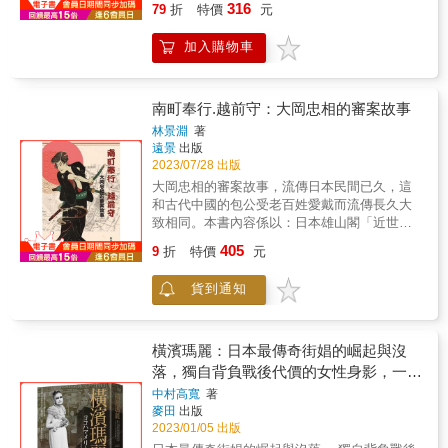
316
發，透過第一手的口述證言和大量文獻，書寫
79
折
特價
元
蟻！？ ．海盜以水軍的身分幫忙作戰！？ ．武
近人的切入點，為讀者開闢一條認識日本歷史
美軍和日軍的激烈交戰之外，屬於沖繩平民──
家的妻子會持槍站在最前線！？ & 日本戰國時
的山徑，循著這條山徑，在大人物生活中的小
特別是沖繩18歲以下的孩童所經歷的沖繩戰。
加入購物車
代群雄爭霸， 而這些名留青史的英雄豪傑之所
片段，品嚐閱讀歷史的樂趣。
作者川滿彰從琉球王國遭到日本吞併談起，進
以能成就豐功偉業， 其實背後支持他們的家臣
而談到日本政府對沖繩孩童施行同化教育和皇
之力也是原因之一。 然而，歷史教科書及熱血
民化教育，乃至太平洋戰爭爆發後，沖繩的少
動漫、電視劇和電玩遊戲中， 甚少提及這些無
南町奉行.越前守：大岡忠相的審案故事
年少女們被徵召為士兵及護士、加入學徒隊，
名英雄的功能與煩惱。 & 本書將重點放在遭歷
林景淵
著
走上戰場的恐怖經歷，書中都有寫實而細緻的
史洪流沖淡的無名家臣上， 利用簡單的插畫與
遠景
出版
描寫。 & 沖繩戰是沖繩人不曾淡忘的歷史記
詳盡的解說， 帶領讀者深入瞭解小人物的忠誠
2023/07/28 出版
憶，經由本書，我們不但可以深入了解沖繩的
與背叛。 & ◆家臣比起土地更想要茶具！？ 織
大岡忠相的審案故事，流傳日本民間已久，這
過去，也可以進一步體認沖繩人對戰爭的警醒
田信長雇用茶人今井宗久、津田宗及、千利休
和古代中國的包公受老百姓愛戴而流傳長久大
和反思。 & 本書特色 ★本書是認識沖繩戰的絕
為「茶頭」（侍奉貴人的茶藝師），目的是透
致相同。本書內容係以：日本雄山閣「近世物
佳歷史著作，從「姬百合學徒隊」到「鐵血勤
過兼任堺之町商人的他們來掌控堺。 ◆僧兵
語文學」第十二卷：《大岡政談》為底本，摘
皇隊」，從「集體自盡」到「戰爭孤兒」，作
405
擁有的槍械數量不亞於強國！？ 1576年，在織
9
折
特價
元
譯該書一部份並進行重撰翻譯，非原書之直
者一一還原脈絡、娓娓道來，翻轉你對沖繩的
田信長攻打大坂淨土真宗本願寺時，雜賀眾運
譯。
認知視野。 ★沖繩戰役與台灣深度連結，二戰
用了槍法，發揮了足以使織田信長腿部受傷的
貨到通知
時沖繩和台灣同受日本的皇民化教育，台灣也
力量。 & ◆木匠或商人也能擔任參謀！？ 豐臣
有年輕的少年少女被動員上戰場，雙方的經驗
秀吉晚年之所以出現出兵朝鮮等惡政的情況，
值得相互參照。 ★作者採集沖繩戰時年僅7歲
可以說是因為身邊沒有好的參謀。德川家康以
至17歲的孩子們的眾多證言，刻畫戰爭的殘酷
橫濱瑪麗：日本最傳奇街娼的崛起與沒
此為教訓，利用各種領域的智囊作為參謀。 &
與恐怖，令人深思和平的重要性。 ★中文版獨
落，獨自背負戰後代價的女性身影，一段
以小人物視角，揭示日本戰國時代「最真實的
家收錄16張珍貴的沖繩戰歷史照片、作者撰寫
不為人知的橫濱滄桑史
一面」！ & 本書特色 & ◎NHK大河劇《怎麼辦
中村高寬
著
的「台灣版序」及譯者後記，加深讀者對沖繩
麥田
出版
家康》、《麒麟來了》、《軍師官兵衛》時代
戰的認識。 &
2023/01/05 出版
考證──小和田哲男監修！ ◎簡單圖解搭配詳盡
解說，收錄一般教科書沒有的真實史料！ ◎附