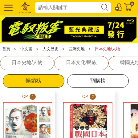
0
首頁
＞
中文書
＞
人文歷史
＞
亞洲史地
＞
日本史地/人物
日本史地/人物
日本文化/民族
韓國史地
暢銷榜
預購榜
TOP
TOP
1
2