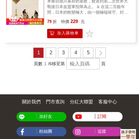
本冊自德川幕府的衰敗，敘述到第二次世界大
死，成為打壓日本共產黨的力道之一。 然而，
容易掌握土地的地理、地形等知識！
戰後日本血盟軍投降為止。 & 在這二百餘年
他的死究竟是自殺？他殺？無人知曉。 & 籠罩
間，日本的蛻變極大，由一個極端保守、封建
戰後日本社會的最大黑霧 轉彎的調查方向、被
分散、類似部落的國家，一變而為舉世側目的
抹殺的證詞、說法不一的驗屍結果、外流的搜
229
79
折
特價
元
現代列強之一。她經過恐懼、猶疑、反抗、屈
查報告，再加上GHQ、CIA、日共、蘇聯、舊
從、模仿、學習等階段，從一個被人侵凌的小
日本軍&hellip;&hellip;多方勢力牽扯其中。幕後
加入購物車
邦，一躍而成為欺侮人的惡霸；其中情形十分
黑手的操弄，讓這起改變歷史軌跡的案件，成
複雜，除了正史，還有很多鮮為人知的逸事。
為懸宕超過70年的未解疑案。 & 社會派推理大
& 本冊是作者在中風後，與病魔纏鬥勉力完成
師松本清張稱此為「日本的黑霧」， 創造出代
的戰果，彌足珍貴。 &
表政治、國家權力居中操弄的「黑霧」一詞。
1
2
3
4
5
巨匠手塚治虫、浦澤直樹試圖從創作中尋找解
答， 《奇子》、《Billy Bat》之中都出現他的
頁數
1
/6
移至第
頁
身影 案件記者窮盡一生，只為追查真相。 & 本
書作者也是記者， 因為姑婆在祖父忌日酒會上
的一席話，才開始埋首調查。 & 他把握最後機
會，從年邁的事件旁觀者、當事者口中取得證
言，逐漸揭開祖父的另一面貌、發現自己家族
與下山事件的種種關聯，也察覺了祖父工作的
關於我們
門市查詢
分紅大聯盟
客服中心
公司「亞細亞產業」似乎不那麼單純
&hellip;&hellip; & 過程中不只揭發家族祕密，
更挖掘出GHQ、佳能機關、CIA等情報機構，
加好友
訂閱
以及日本政界人士的身影，充滿轉折與謎團，
也一步一步逼近隱藏於黑幕後的核心。 & 得獎
紀錄 & ★第59回日本推理作家協會賞★ ★第24
粉絲團
追蹤
回日本冒險小說協會大賞 實錄賞★ &