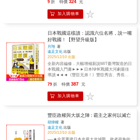
日本進一步達成所想要的經濟與商業目
田提出從南方島嶼經由海路傳播文化的可能
324
9
折
特價
元
下的第一手記錄，帶我們切入當時日朝間擁有
以「構、形、工、理」為主軸，穩步鍛鍊一顆
的。 「同文同種」並非僅是政治口號，背
性。★從語言、神話與「漂流物」切入的獨特
共同文化語言者之間的交流。然而，隨著十九
平穩而透澈的心。如果你想學習劍術，卻在尋
後的虛與實呈現的畫面，了解日本藉文化因素
方法。椰子、流木、風名與歌謠，這些看似零
加入購物車
世紀的到來，世界局勢劇變，日本國內「尊王
找一種能轉化日常、涵養身心的方法，那麼本
將「同文同種」包裝成經濟語言，以白岩龍平
碎的日常經驗，在本書中被轉化為理解歷史的
攘夷」思想高漲，這種相對穩定的關係開始出
書正是為你而寫。從古典智慧到當代生活的養
的生平，來詮釋「同文同種」理念與中日關係
線索。★思想價值大於結論的經典著作。書中
現裂痕。作者將視角轉向幕末的「征韓論」思
心指南本書是來自傳統的邀請，也是面向當代
的命運，還有日本實業界的幻夢。
部分推論已被當代學界修正，但其提出問題、
潮，分析了其如何從一種應對西方威脅的國防
的提案。它不是單純的劍術教材，而是一部關
日本戰國這樣讀：認識六位名將，說一嘴
建構假說的方式，至今仍具有啟發性。★對台
策略，逐漸演變為一種內在的國族擴張慾望。
於自我鍛鍊與思維提升的指南。透過古典劍術
好戰國！【野望升級版】
灣讀者而言的特殊意義。書中多次觸及琉球、
明治維新後，日本踏上富國強兵的現代化道
的智慧，你可以培養一顆平穩而透澈的心，提
南西諸島乃至台灣，使本書成為重新思考「南
月翔
著
路，過去那種夾雜著好奇與部分尊重的朝鮮
升洞察與判斷的能力，以更加穩健的步伐，走
島世界」與「海洋文化」的重要入口。
遠足文化
出版
觀，迅速被一種建立在文明開化論與社會達爾
入更加完整的現實之中。【新當流的核心價
2025/12/10 出版
文主義之上的蔑視感所取代。朝鮮被描繪成一
值】「新當流」育孕自日本古代至中世，在自
全新內容編修．大幅增補新說MIT臺灣製造的日
個停滯、落後、需要被日本「指導」和「保
然與歷史交織的複雜系統中，歷代修行者不斷
本戰國入門書►►►日本NHK戰國大河劇最佳
護」的對象。最後，本書闡述「鮮人」這種語
探索，淬鍊出清晰的洞見與活潑的智慧。新當
導讀◄◄◄《豐臣兄弟！》豐臣秀吉、秀長哪
詞如何在政治、社會、文化等各個層面被系統
流並不依附於「武士」、「正宗」或「實戰」
些故事是說書人加料？《怎麼辦家康》德川家
性地建構與傳播，並由一般性稱謂轉變為歧視
等意識形態，而是回到最根本問題：一個人如
387
79
折
特價
元
康在劇中擺脫老狐狸的形象？《麒麟將至》織
性稱謂。揭示這種被建構出來的蔑視觀，如何
何透過良善的動機規訓自身、提升自我涵養。
田信長為什麼跟明智光秀決裂《真田丸》真田
替日本併吞朝鮮提供了思想上的正當性，也為
新當流特別強調對於暴力的反思，重視智慧而
加入購物車
家族與武田、上杉、北條的愛恨糾纏如果你喜
後來的殖民統治埋下了深刻的禍根。這不僅僅
不倚恃勇武，渴望藉由清楚明澈的心，掙脫對
歡日本戰國時代的連續劇或動漫遊戲。想知道
是對一段歷史的梳理，更是對國族主義如何扭
於暴力的依賴與迷信，遠離相互加害的惡性循
哪些是史實、哪些是虛構，這本書就是你最好
曲相互認知，以及歷史問題如何延續至今的深
環。其修行著重於內在心智與品格的陶冶，讓
的入門導讀！►►►八點檔連續劇的商戰與家
豐臣政權與大坂之陣 : 霸主之家何以滅亡
刻反思。
每個人都能擁有一顆平穩而透澈的心。【融貫
族內鬥，更貼近日本戰國時代！◄◄◄在群雄
外在技藝與內在心智】新當流的修行不僅是技
胡煒權
著
割據的日本戰國時代，天皇就像個是被架空的
遠足文化
出版
藝的傳承，更是哲學思辨的鍛鍊。書中以
名譽董事長。幕府將軍擔任執行長，管理設於
2025/12/10 出版
「構、形、工、理」四事，解讀「型」與「稽
京都的總公司。地方則由區經理（守護大名）
古」的真義，為讀者完整呈現一道完整的學習
──★全景重建日本史最大攻城戰，敗者視角的