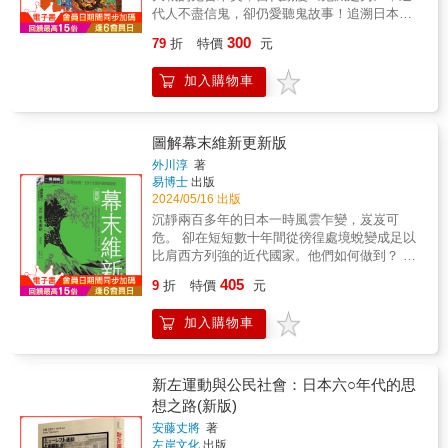
究的題目。當然，最大的原因在於截至目前為
代人不盡信鬼，卻仍愛聽鬼故事！追溯日本
止，明智光秀的動機到底是什麼？又怎樣做到
「鬼」的系譜，就能一窺日本人的精神世界。
300
79
折
特價
元
神不知、鬼不覺？還有，背後是否存在合謀？
& ★ 自然災害、傳染病、外國人、忌恨的男
這三個問題，相信是不少戰國史愛好者及史學
女、可恨的敵國，人類世界所有的糟糕事，都
加入購物車
家都想得到答案的。本書將為華文世界的讀者
能成為鬼的代名詞！ & 本書的主軸是講述鬼在
詳細梳理這樁歷史之謎背後的真相。
整個日本歷史上的定位與意涵，從古代中國傳
入「鬼怪」的概念談起，一直到現代太平洋戰
爭為止，日本鬼怪的意涵融合了中國元素、佛
圖解幕末維新更新版
教概念、印度傳說，最後化成和式的鬼怪意
外川淳
著
象。作者蒐羅爬梳許多歷史記載與話本故事，
易博士
出版
探究鬼是如何從令人敬畏的存在，轉變為所有
2024/05/16 出版
恐懼、厭惡事物的代名詞，例如掌瘟疫的「疫
沉靜兩百多年的日本一時風雲乍變，岌岌可
神」，也被視同鬼的等級，用種種「追儺」
危。 卻在短短數十年間從徬徨處境蛻變成足以
「調伏」儀式，加以驅逐之。 & 在日本的中
比肩西方列強的近代國家。他們如何做到？ &
世，還相信有「百鬼夜行」日，而避開當晚出
當西方的黑船帶著大砲槍枝強勢進逼，憨夢初
405
行，避免撞鬼以外，當時人也認為人之所以會
9
折
特價
元
醒的日本如何在存亡危急時刻，奮力前行，蛻
生病，可能就是被鬼纏上，所以會去找陰陽
變成足以比肩西方、亞洲最強的近代國家？一
師、「方相士」（法師）這類擁有異能的人來
加入購物車
個國家的成功轉型絕非一蹴可幾：幕府權威欲
驅邪，或找和尚來誦經，而不是去找藥師尋求
振乏力、天皇重回政治舞台、薩長雄藩勢力崛
解藥。 & 此外，鬼的形象也套用在外來的威脅
起&hellip;&hellip;等，一連串的新舊勢力傾軋、
上，如外島的「野人」、海外的異國人士；甚
內外形勢交逼，每一步都走得顫顫巍巍驚心動
新左運動與公民社會：日本六○年代的思
至畸形兒、忌妒的女性，也被比擬成鬼。如在
魄，終於走進明治維新。 & 這正是幕末維新的
想之路(新版)
描繪蒙古入侵日本的繪卷上，蒙古人的形象就
迷人之處！科學技術急速發展，新與舊激烈碰
被畫成皮膚黝黑、怒目猙獰、頭上長角的存
安藤丈將
著
撞，遭逢國家危急存亡之時，舉國上下的人們
左岸文化
出版
在。這點在現代太平洋戰爭中，也看得到同樣