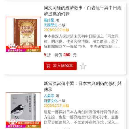
何落地成為儀式，儀式如何構成社群，社群如
程。自豐臣秀吉侵略朝鮮之後，江戶幕府開始
以幕末重大事件為主軸，從黑船來航、開國改
何在反覆的節慶中確認自身的存在與歸屬。讀
重建與朝鮮王朝的關係。兩國通過「朝鮮通信
同文同種的經濟敘事：白岩龍平與中日經
革、新選組興衰，到鳥羽伏見之戰與上野戰
《山之人生》，我們走入的是那些被主流歷史
使」重建外交關係，並摸索著確立兩國的對等
爭，完整串連日本由幕府走向明治維新的歷
濟提攜的幻夢
遺忘的角落——隱沒山林的人們，用另一種方
外交，從而開啟兩百餘年的和平。作者細緻地
史。內容兼顧政治、外交、軍事與人物傳，解
羅皓星
著
式訴說著日本社會的邊緣與縫隙。讀《海上之
描繪了當時日本人對於通信使一行所展現出
析幕府、朝廷與各藩勢力的角逐，並呈現時代
民國歷史
出版
道》，我們面對的是一個更根本的問題：在所
的，既有對於異國文化的好奇與憧憬，也潛藏
巨變下的抉擇。書末附錄有助於掌握各藩勢力
2026/02/02 出版
有這些傳說、故事、祭典與山林記憶形成之
著基於「神功皇后征韓」等古老傳說而來的優
分布與歷史脈絡，適合作為認識幕末史的入門
◆本書深入探討清末民初中日關係上「同文同
前，這個民族從哪裡來？那片環繞著日本列島
越感。這種看似矛盾的心態，在當時的繪畫、
參考。
種」的想像。作者旁搜博採、用力頗深，是了
的海洋，究竟是終點，還是起點？讀《遠野物
文學作品中均有體現。在「元祿竹島事件」
解相關問題的一塊敲門磚。 中央研究院院士──
語》，我們回到的是柳田民俗學真正的起點
中，日朝雙方就鬱陵島（當時日本稱為「竹
王汎森 ◆本書可為重新解讀中、日兩國錯綜複
——一個山村裡流傳的神靈與異界故事，那是
島」）漁業權的紛爭，產生對海島歸屬的不同
450
9
折
特價
元
雜關係所反映出的利用與反利用、對抗與妥
他第一次俯身傾聽，試圖從最微小的聲音裡，
認知，也反映出日本國內江戶幕府、對馬藩與
協、時而和諧時而相忤的各種矛盾情勢變遷，
辨認出一個民族的輪廓。讀《妖怪談義》，我
鳥取藩的認知差異。除反映出幕府最終雖為維
加入購物車
提供不同視野的觀察，對於研究戰前中日關
們看見的是柳田如何將那些令人畏懼的異形存
持與朝鮮的穩定關係，下達渡航禁令，然而隨
係，深具參考價值。 中央研究院近代史研究所
在，納入系統性的思考。妖怪不只是民間的想
著現在主權國家對領土的重視，隱伏已久的日
研究員──黃自進 當我們回顧中日兩國的歷
像，而是人們面對未知、恐懼與邊界時，所留
韓海上領土之爭，在現代領土概念的催化之
史經驗時，「同文同種」似乎是虛幻而不切實
新當流當傳小習：日本古典劍術的修行與
下的集體印記。七本書合而觀之，構成了一幅
下，兩國就海上領土的爭端也因此再次復活，
際的政治口號，甚至被視為日本包藏禍心的罪
完整的圖，柳田國男窮盡一生試圖回答的，始
傳承
如今獨島／竹島的領土之爭便是種因於此。生
證。但是，為何這種虛幻的政治口號能夠說服
終是同一個問題：日本，為何是如今的模樣？
活於海洋周邊的人們，難免會在海上遭遇變
古晏宗
著
許多人呢？弄清「同文同種」的虛與實，才可
本書特色 ★日本民俗學經典之作，柳田國男晚
故，漂流到鄰國。十七到十九世紀的東亞諸
蔚藍文化
出版
了解各方人士如何藉此達成目的。 白岩龍
年思想的重要總結。本書彙集〈海上之道〉、
國，透過漂流民無償遣返制度，使漂流到異國
2025/12/27 出版
平（1870-1942）是日本實業家，也是近代日本
〈海神宮考〉、〈彌勒之船〉等重要論文，呈
的子民，得以安然重返故土。各國民間因海難
這是一部探討日本古典劍術流儀修行與傳承的
支那通。透過他的經歷，了解日本人在清末民
現其對日本文化起源的整體思考。★以「海」
而產生的接觸與救助，成為維持著各國基層社
方法論，也是一部寫給當代的養心指南。全書
初時期如何以調查活動拓展在中國的事業，提
為核心的文化起源論，顛覆傳統大陸中心史
會的連結。書中通過漂流到朝鮮的薩摩藩武士
自歷史脈絡切入，不囿於外在的形式，深入新
供日本的外交政策建言，分析中國的政局，使
觀。不同於過往強調中國大陸傳入的說法，柳
安田義方與擔任朝鮮通信使譯官的金弘祖所留
當流的內在哲學與倫理思辨，揭示其修行如何