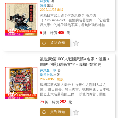
成橫濱當地永恆的一景。在虛實交錯的傳言之
林景淵
著
鍵。無法抗拒時代與民粹的近衞文麿把日本帶
遠景
出版
下，在「真實」與「事實」的渲染之間，瑪麗
入日中戰場，也把自己送上黃泉路；全力終止
2022/11/25 出版
小姐活成了橫濱的地標。她的一生，貫穿了橫
戰爭的鈴木貫太郎，老驥伏櫪讓日本免於本土
濱的現代化歷程；她的凋零，象徵了老橫濱的
何為日本武士道？何為忠義？ 潘乃德
戰爭的生靈塗炭；吉田茂對美國人低頭，是為
逝去。當瑪麗小姐從城市中銷聲匿跡，舊時代
（RuthBene-dict）在她的名著提到：「它在世
了讓日本早日獨立，脫離敗戰陰影；池田勇人
的美好與醜惡也正式宣告落幕，消失於歷史洪
界文學中的地位雖然不高，卻無比強烈地扣動
盤點局勢，喊出「所得倍增」，帶領日本重回
流中。 從區區娼妓一躍而成橫濱地景，同時又
日本人的心弦。每個日本兒童都知道這個故
405
強國之列。這些總理大臣的一念改變了歷史，
9
折
特價
元
被視為必須排除的不潔存在，瑪麗小姐從城市
事，不僅知其梗概，而且熟悉其細節。
也讓身為後人的我們受教良多。 隨著「維新三
黯然淡出，亦揭露了橫濱是如何逐漸失去「戰
&hellip;&hellip;」為主公報仇的四十七名武士
傑」（木戶孝允、大久保利通和西鄉隆盛）因
貨到通知
後記憶」。透過本書導演兼作者中村高寬的文
&mdash;&mdash;他們之中，有父子、兄弟、
各種原因相繼去世，伊藤博文躍上歷史舞台，
字，「戰後」性風俗產業下的女性身姿一一躍
岳父和女婿&hellip;&hellip;是什麼原因，讓他們
從此開啟明治維新下半場的改革工作。經過伊
然紙上，也顯現出橫濱這個華麗港都的近現代
願意割捨親子間的情誼，甘願隱身匿名般潛伏
藤博文、大隈重信、山縣有朋、桂太郎等人的
變貌。& &
一年之後，堂堂正正為主公淺野長矩復仇，明
亂世豪傑1000人戰國武將&名家：漫畫＋
努力，日本逐漸擺脫昔日的弱國形象，朝日漸
知復仇的前方並沒有回頭路&mdash;&mdash;
圖解=淺顯易懂/文字＋專欄=豐富史
富強的方向前進。但由於「軍部大臣現役武官
奉命切腹。 如此壯烈又華美的生命故事，遂印
制」的施行，日本也悄然步入軍國主義的道
井澤豊一郎
著
記在日本人心中三百年。 &
瑞昇文化
出版
路。 二戰結束後，美國以戰勝國首領之姿控制
2022/03/25 出版
日本，一方面穩定當時的日本社會，另一方面
也著手修訂日本憲法，從源頭阻斷日本再次步
戰國武將名家大集合！ 從應仁之亂到大坂之
入軍國主義的可能。從中可以瞭解，日本戰前
陣， 織田信長、豐臣秀吉、德川家康，日本戰
的憲政是自己摸索出來並走向成熟的；而戰後
國史上大名鼎鼎的三傑， 以他們為首，開創出
的憲政則是以美國為核心建立完成的。 1954年
來的時代中，有多少你認識或不認識的豪傑，
252
79
折
特價
元
年底至1957年出現了戰後日本第一次經濟發展
他們在電視劇或小說、電玩中大為活躍， 還是
高潮──神武景氣。1956年，日本制定「電力五
籍籍無名，沉浮於時代的洪流之中？ 快來一起
貨到通知
年計畫」，進行以電力工業為中心的建設，並
記住他們，找到你最欣賞的戰國名將！ ★FB知
以石油取代煤炭發電。因此大量原油從外地進
名戰國愛好者月翔翻譯與註解 日本戰國始於