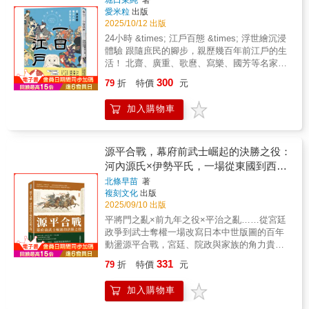
堀口茉純
著
大將軍？」★2026年大河劇《豐臣兄弟！》提
戶時代如何在執政者的鐵腕下開展出繁榮穩定
找內在秩序的現代人。【誠摯推薦】陸曼青︱
愛米粒
出版
真如傳聞般無能？本書以夾議夾敘的方式，既
前溫習，歷史背景大剖析★30+圖表，秒懂戰國
的全盛時期，又如何陷入財政危機，在數次的
2025/10/12 出版
日本武術軼聞版主
從關原之戰後的局勢演變談起，梳理豐臣家如
錯綜複雜的權力糾葛與恩怨情仇★量身打造6位
改革與黑船帶來的衝擊下，一步步走向動盪不
何逐步走向覆亡，也深入檢視諸多流傳至今的
24小時 &times; 江戶百態 &times; 浮世繪沉浸
武將企業形象人物插畫，人物設定一目瞭然★
安的幕府末期。掌握整個時代的脈絡，再從
爭議問題——真田信繁在大坂之陣的真實表
體驗 跟隨庶民的腳步，親歷幾百年前江戶的生
專業的日語戰國主題團導遊，引人入勝，帶你
「社會體系」層面認識當時的社會結構與百姓
現、片桐且元究竟是忠臣還是叛徒、毛利勝永
活！ 北齋、廣重、歌麿、寫樂、國芳等名家浮
穿越日本戰國本書特色 ★MIT臺灣製造的日
生活，完整而立體的呈現出江戶時代人們的生
等人為何選擇投身孤注一擲，甚至茶茶是否該
世繪齊聚， 帶你從清晨魚市到深夜吉原，完整
本戰國入門書，萬哏齊發，信手捻來！ ．
300
活！ 第二冊：日本傳統住屋文化：明治初期建
79
折
特價
元
為豐臣家滅亡承擔責任。大坂之陣，不只是日
走過江戶人的一天。 你是否曾經好奇，江戶時
聽過「樂市樂座」嗎？原來織田信長也懂「發
築結構風格、空間配置擺設、庭園造景布局及
本戰國的終章，更是近世日本政治格局轉折的
代的普通人，是怎麼過日子的？ 本書以「一天
大財」之道！？ ．關東名門陣線長達70年
周邊環境 總結日本西化前住屋建築的最後紀實
加入購物車
重要分水嶺。透過本書，讀者將能重新審視這
24小時」為結構，結合近百幅浮世繪名作與考
的大亂鬥，讓人直呼「貴圈真亂」？ ．如
經典307張手繪圖、詳實記述，再現消逝的時
場戰爭背後的歷史必然與偶然，並見證一個曾
據詳實的生活解說， 帶你重新認識江戶庶民的
果戰國時代有網軍的話，秀吉一定是帶風向的
代 明治維新後日本歷經西化洗禮，一方面發展
經叱吒東亞的政權，如何一步步走向無可逆轉
飲食、衣著、住宅、工作、娛樂與旅行。 原來
高手！ ★踢爆戰國神話，用最新學說顛覆
成今日所見的高質量現代化社會，另一方面，
的終結。
他們也追星、學才藝、在意打扮、甚至講究工
源平合戰，幕府前武士崛起的決勝之役：
你的認知 ．長篠之戰中的鐵砲三段射擊，
用心維護的傳統則日益精緻化。西化前，那些
作與生活的平衡&mdash;&mdash;種種細節，
河內源氏×伊勢平氏，一場從東國到西國
案情並不單純！？ ．「四國外交政策」與
從日本土地上一點一滴型塑而成的住屋文化，
和現代人並沒有那麼不同。 無論是清晨魚市、
的勢力流動，重新分配權力與版圖，開啟
本能寺之變的關聯性？ ．為何民間盛傳
猶如過去漫長歷史歲月中的時代總結，然後大
北條早苗
著
午間活動，還是深夜湯屋、燈下花街，每一個
「只有源氏才能擔任征夷大將軍？」
複刻文化
出版
舉消逝、變形（融合），或者特殊化，不再是
貴族衰退與武士崛起的歷史新局
時段都有獨特的人物風景， 讀著讀著，就像真
2025/09/10 出版
★2026年大河劇《豐臣兄弟！》提前溫習，歷
生活日常。 一百五十年前，日本在美國人眼中
的走進了250年前的江戶。 【一窺江戶的日
史背景大剖析 ★30+圖表，秒懂戰國錯綜複
還是個貧窮的國度。木造、屋瓦、榻榻米、緣
平將門之亂×前九年之役×平治之亂……從宮廷
常】 你將看到這些真實又有趣的江戶日常： ‧
雜的權力糾葛與恩怨情仇 ★量身打造6位武
廊、庭園、茶道、跪坐，看似質樸卻又在細微
政爭到武士奪權一場改寫日本中世版圖的百年
為什麼要把牙齒染黑呢？ 除了防止蛀牙，還有
將企業形象人物插畫，角色定位一目瞭然
處雕琢，對剎那殞落之美的追尋銘刻於工藝和
動盪源平合戰，宮廷、院政與家族的角力貴族
象徵已婚女性的貞操。 ‧江戶人會追星嗎？ 從
★專業的日語戰國主題團導遊，引人入勝，帶
儀式的職人技法，卻又與今日日本若符一
時代的終結與武士時代的開場！【時代背景與
歌舞伎演員、吉原花魁等，都有追隨者喔！ ‧晚
331
79
折
特價
元
你穿越日本戰國
契。 本書作者以民族學研究方法，耗時三年的
制度崩解】本書開篇即從日本平安時代的社會
上的吉原遊廓，又是如何運作？ 其實從中午就
田野調查，輔以栩栩如生的手繪圖，讓西化
與政治結構談起，透過對律令制度瓦解、班田
開始營業，一個月公休一個半天。 ‧歌舞伎演員
加入購物車
前、明治初期建築風格和裝飾配置的獨特樣貌
收授法失效、軍團制廢除等現象的分析，揭示
為什麼要畫「隈取」和把臉塗白等濃妝呢？ 為
躍然紙上，並記述、闡釋、比較這個時代的生
了中央集權逐步瓦解、地方勢力興起的歷史背