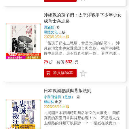
圖改變政治運作的社會運動失敗了，但做運動
色彩，但透過此書親炙這樣一個傳奇人物充滿
錢。從刀劍、盔甲、新式武器、大砲，再到馬
德川家康在大阪城對著豐臣秀吉叩拜問安，事
的人還活著，那麼他們可以用什麼樣的方式繼
魅力的人生，依仍教人大為驚嘆並深受吸引。
匹、輜重、後勤補給的非戰鬥力動員，這一切
實上卻是秀吉私下請求才換來的？喜愛貓咪的
續活在這個世界上呢？或許日本在狂飆的
本書特色 ★不同於過往的小說、漫畫、戲劇改
都需要金錢。如果沒有金錢，戰爭根本無法進
豐臣秀吉，竟以公權力下令當時的司法奉行全
沖繩戰的孩子們：太平洋戰爭下少年少女
1960、1970年代所走過的軌跡，能夠給後代的
編等作品，本書為華文第一本坂本龍馬的非小
行。 因此，戰國大名必須從平時開始，不斷注
力尋找他的愛貓，最後竟留下一張「貓的借
成為士兵之路
我們作為參考。
說傳記，能夠帶領讀者進入龍馬的真實生涯。
重增加領內的經濟實力。他們進行治水工程以
據」？本書特色★手帳形式，講歷史也講生活
&
川滿彰
著
確保穩定的農作物收成，進行道路建設以促進
以更貼近讀者的方式，呈現MIYA擅長解說的日
黑體文化
出版
交通，通過「樂市樂座」政策活絡經濟，開發
本歷史文化，閱讀歷史原來這麼簡單。★每篇
2023/10/04 出版
礦山以獲得金、銀、銅等貴重金屬，並且還開
皆附重要事件年表、小事典羅列精選歷史人物
「當孩子們走上戰場，會是怎樣的情況？」 沖
展了當時初次出現的對歐貿易，如西、葡等
的重要事件年表及小事典，人物形象與歷史脈
繩在地文史專家透過證言與文獻， 揭開沖繩戰
國。他們採取了各種手段，全力實現「富國強
絡更鮮明。★加上附錄，對照年份更容易書末
役中最黑暗、最不忍直視的一頁， 看見沖繩人
兵」。 由於史料的限制，很難精算出戰國時代
檢附西元日本年代對照表／鎌倉幕府將軍表／
民難以忘卻的傷痛，及對和平的堅持。 & 1945
的具體開支，以經濟學為視角的著作十分稀
室町幕府將軍表／江戶幕府將軍表／日本特殊
332
79
折
特價
元
年的沖繩戰，是第二次世界大戰太平洋戰區中
少。本書由同時精通戰國史及經濟史的學者川
節日。本書以淺顯易懂的文字，手帳形式的書
最慘烈的戰役，美軍登陸沖繩後短短三個月
戸貴史，首度挑戰這個題材，採取由淺入深的
寫，帶領讀者穿越日本歷史的長廊，走進經典
加入購物車
間，奪走了20萬人的性命，其中逾12萬為沖繩
書寫，無論懂不懂經濟學，都可以津津有味地
人物的生活，一窺當代文化、社會發展的多重
縣民。在日本政府的強制動員下，沖繩未滿18
閱讀。 & 以經濟為核心視角，探究日本戰國大
樣貌。跳脫歷史意義的制式框架，在茂呂美耶
歲的少年少女們紛紛被送上前線，協助日軍作
名「經營之道」的深度讀本。 工頭堅、月翔兵
的筆下，歷史人物不再只有評論史實的功能，
戰、照顧傷患，甚至被賦予了護送天皇照片
日本戰國忠誠與背叛法則
長、洪維揚、胡煒權 一致推薦！ & 本書特色
透過生動地描述，輕鬆活潑的字句，縮短時空
「御真影」到安全地點的機密任務。 & 在被稱
1. 第一本以「經濟史」切入的日本戰國書籍。
小和田哲男（監修）
著
的距離感，帶領讀者重新認識撰寫《源氏物
之為「鐵之暴風」的無情炮火中，有的孩子轉
楓樹林
出版
有相當多的作者精通日本戰國史但完全不懂經
語》的紫式部，原來也愛吃沙丁魚；日本史上
瞬犧牲，有的孩子背上了炸彈後就一去不回，
2023/08/29 出版
濟學，或是只精通現代經濟學但不懂日本戰國
第一位女性婦產科醫師楠本稻其實是混血兒；
有的孩子搭乘的疏散船遭到擊沉，有的孩子被
史。本書是少數由同時精通戰國史以及經濟史
～揭開日本戰國時期無名家臣的血淚史～ 圖解
瀟灑的清水次郎長娶了三任妻子竟然都叫阿蝶
日軍強迫「集體自盡」，而有的則在逃難中見
的學者所撰寫。 2. 由淺入深，無論懂不懂經濟
真實的家臣日常與背叛心理！ & ．不是逼人走
&hellip;&hellip;。作者憑藉著對日本歷史的專業
證父母親友的死亡，成了戰爭孤兒
學，都可以津津有味地閱讀。 3. 日本戰國迷的
上絕路的背叛可以原諒！？ ．權威在以實力說
與熱忱，以「普及日本歷史常識」為目標，挑
&hellip;&hellip;。 & 本書從沖繩民眾的角度出
進階讀本。 &
話的時代沒有意義！？ ．四男以後如同螻
選大眾較為熟悉的人物與文化現象，運用平易