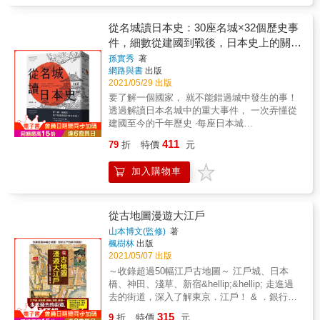
口，大大促進了煉油工業的發展。至此，日本
1467年應仁之亂，終於1615年大坂夏之陣，歷
經濟不僅完全從二次大戰中復興，也進入積極
經長達約150年的亂世， 這是一個人才輩出的
從名城讀日本史：30座名城×32個歷史事
建立獨立經濟的新階段。受到好景氣的影響，
時代，也是各路英雄豪傑大展身手的舞台， 名
件，細數從建國到戰後，日本史上的關鍵
帶動耐久性消費財的熱潮，而出現了「三神
將們懷揣著不同的遠大抱負，馳騁戰場。 時代
大事
孫實秀
著
器」（電視機、洗衣機、冰箱）。1964年，東
和亂局締造了耳熟能詳的經典英雄， 本書將從
網路與書
出版
京舉辦夏季奧運，這是日本首次舉辦奧運，也
德川家康打敗豐臣秀吉、終結群雄割據的大坂
2021/05/29 出版
是奧運第一次在亞洲國家舉辦。 1989年12月29
夏之陣作為起始， 透過重點人物陣營劃分章
要了解一個國家， 就不能錯過城中發生的事！
日，日經平均指數達到最高38957.44點，此後
節，精心搜羅了戰國時代約1000名人， 從武將
透過解讀日本名城中的重大事件， 一次弄懂從
開始下跌，土地價格也在1991年左右開始下
到藝術家、傳教士、大名們的妻妾子女
建國至今的千年歷史 ‧每座日本城
跌，至此泡沫經濟正式破裂。到了1992年3月，
&hellip;&hellip;等， 男女豪傑在此齊聚一堂！
&hellip;&hellip;看起來好像差不多？ ‧一脫離東
日經平均指數跌破2萬點，僅達到1989年最高點
✭是教科書也是漫畫，更是人物小傳的科普書
411
79
折
特價
元
京大阪等主要都市，對於當地的歷史就有看沒
的一半，8月進一步下跌到14000點左右。大量
籍 ☆另有四格漫畫，大名們的軼事令人津津樂
有懂？ ‧遊覽名城時雖然有歷史介紹，但要串連
帳面資產在短短的一兩年間化為烏有。 2001年
道 ✭有多處繁體版限定註解，FB知名戰國愛好
加入購物車
日本千年的歷史卻非常困難？ 築城是守衛一國
年中開始，日本颳起了「變人」小泉純一郎旋
者月翔老師為你開課 ☆近300頁資料，有戰局
一地的基本，早在日本還沒建國的彌生時代，
風。「變人」是小泉的綽號，也就是奇人的意
勢力變化圖，還有戰術隊形圖解 ～本書精選章
便有環濠部落證明其發展。而到日本建國之
思。在日本政壇，小泉一直主張進行行政改
節～ 本書分為五大章節，主要人物透過漫畫方
初，更因為捲入百濟與新羅的戰爭，擔心中國
從古地圖漫遊大江戶
革，壓縮政府編制，實行郵政民營化；此外，
式呈現其精彩的人物傳記，嚴肅的資料中帶有
來襲，建了九州的「水城」。可以說日本各地
在政治制度上提出首相公選制度，在經濟上提
幽默詼諧的敘事方式，為你一一講評戰國名將
山本博文(監修)
著
的名城，見證了從開國到二戰前的千年史。要
出重建日本財政。小泉酷愛節奏強烈的搖滾音
楓樹林
出版
的生平大事。並且附有年表及重要圖解單元，
了解日本的政治中心如何從關西轉移到關東，
2021/05/07 出版
樂，並留著齊肩長髮，每次在公開場合發表演
如「從戰國時代到關原之戰的勢力變遷（勢力
又九州大名如何在幕末崛起，就不能錯過發生
講時總是慷慨激昂，因此極具感染力。 2019年
變化圖）」、「戰陣的基礎 八陣型／戰術的
～收錄超過50幅江戶古地圖～ 江戶城、日本
在名城的那些事。 千早城見證了鎌倉幕府的結
11月20日，安倍晉三擔任總理大臣的任期超過
種類」，好讀好記！ 第１章●「大坂之陣」 真
橋、神田、淺草、新宿&hellip;&hellip; 走進過
束，與戰國亂世的開啟 織田信長實現霸業後，
桂太郎，成為日本史上執政最久的總理大臣。
田幸村／後藤又兵衛／淀殿／ 豐臣秀賴／千姬
去的街道，深入了解東京．江戶！ & ．銀行、
打造了舉世無雙的安土城 清洲會議所在的清州
2020年，安倍政權邁入連續執政的第八年，遭
第２章●「應仁之亂」 足利義政／細川勝元／
百貨公司林立的金融重地【日本橋】，過去就
315
城，看著信長死後，柴田家與豐臣家瓜分領土
9
折
特價
元