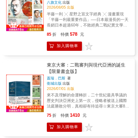
八旗文化
出版
2026/08/05 出版
半藤一利 ╳ 星野之宣文字經典 ╳ 漫畫重現
「半藤一利最重要作品」──日本最漫長的一天
長銷日本超過60年，不敗經典二戰紀實文學
「星雲賞得主」──星野之宣漫畫界傳奇人物，
578
85
折
特價
元
以嶄新視角、獨到見解描繪決定日本命運的最
後24小時無條件投降，還是作戰到底？《日本
加入購物車
最漫長的一天》這部已兩度改編為電影的二戰
紀實文學，在日本長銷超過60年。漫畫版本由
著名漫畫家星野之宣進行改編，採用了幾乎完
全不同的敘事手法，但卻更彰顯半藤一利原著
東京大審：二戰審判與現代亞洲的誕生
的精髓。漫畫版不僅融入繪者對歷史的獨到分
【限量書盒版】
析與見解，對戰爭的強烈控訴，並以細緻的分
蓋瑞．巴斯
著
鏡把這決定性的24小時內所發生的每一重要事
衛城出版
出版
件，如東京以外地區的空襲場景，以及每個關
2026/07/01 出版
連人物被逼入絕境的內心煎熬，以極為緊湊的
來不及理解的命運轉折，二十世紀最具爭議的
敘事與生動刻畫，重構每個歷史場景。◎備受
歷史判決亞洲史上第一次，侵略者被送上國際
國際高度評價的日本漫畫大師──星野之宣星野
法庭勝敗分明，真相卻有待追尋☆東京大審80
之宣是日本重要的漫畫家，以科幻作品最為人
週年中國崛起．日本修憲．美國重返東亞劍拔
所認識，曾以《遙遠的黎明》入選手塚賞，並
1410
75
折
特價
元
弩張之際，臺灣不可不知的關鍵歷史
以《山台伊卡》、《星之繼承者》獲星雲賞漫
╔══════════════════════════════
畫部門獎，以及《宗像教授世界篇》獲得文化
加入購物車
【限量版書盒．設計理念】 盒面兩側燙金圖
廳媒體藝術祭漫畫部門優秀獎。他也是首位能
案分別為天秤與法槌，既是歷史審判，也是對
在大英博物館舉辦原畫展的日本漫畫家（2009