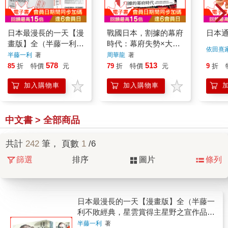
日本最漫長的一天【漫
戰國日本，割據的幕府
日本
畫版】全（半藤一利不
時代：幕府失勢×大名
依田熹
敗經典，星雲賞得主星
混戰×京都內亂……一
半藤一利
著
周華龍
著
野之宣作品，兩冊不分
部簡史看懂日本戰國分
578
513
85
折
特價
元
79
折
特價
元
9
折
售）
裂、霸權更替與德川幕
加入購物車
加入購物車
府奠定的天下秩序
中文書 > 全部商品
共計
242
筆， 頁數
1
/6
篩選
排序
圖片
條列
日本最漫長的一天【漫畫版】全（半藤一
利不敗經典，星雲賞得主星野之宣作品，
兩冊不分售）
半藤一利
著