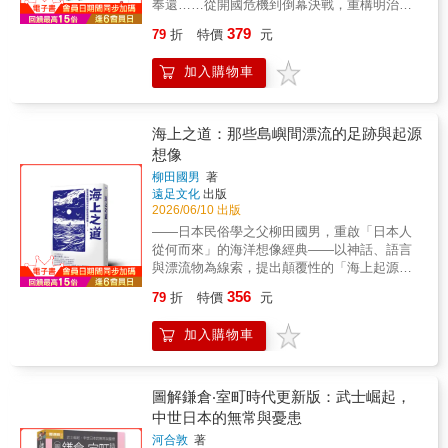
味，且更有助於圖像化記憶！ 【各時代重點化
奉還……從開國危機到倒幕決戰，重構明治維
者，現今不但贏得家鄉人民，以至不少日本國
從鳥羽伏見之戰、江戶開城、東北與北越戰
繁為簡】筆調簡潔、清晰，以更簡單的角度敘
新前夕的動盪局勢【黑船來航，幕末風雲的開
內外「戰國粉絲」的愛戴，甚至以「悲劇英
役，到最後的箱館戰爭，完整呈現戰局如何一
379
79
折
特價
元
述困難複雜的史料，快速看懂時代變化和歷史
端】十九世紀中葉，日本在西方列強的叩關
雄」的形象，力壓四百多年前的勝者「豐臣東
步步演變。同時，書中另以四篇專題深入介紹
大事件。 【深度與廣度兼具的啟蒙讀物】從此
下，被迫結束長達兩百多年的鎖國體制，幕末
軍」。 ⊙悲劇不一定能創造英雄！一揭關原之
戰爭中的重要事件，包括大和天誅組舉兵、長
加入購物車
不再害怕日本史錯綜複雜的人物關係和事件！
時代也由此揭開序幕。本書首先從「黑船來
戰的敗者面紗 本書的寫作目的，除了期望透過
州奇兵隊的成立與演變、奧羽越列藩聯盟的抗
從舊石器時代到21世紀，清晰的歷史流動，最
航」談起，梳理幕府開國、安政改革、違敕簽
最新史料的分析，平衡這股因應地方經濟振興
戰，以及榎本武揚率領舊幕府海軍建立箱館政
適合初探日本歷史的大眾讀者。 名人推薦 宋彥
約、安政大獄、奉敕攘夷、橫濱開港等重大事
及遊戲熱潮所帶動的「平反情緒」外，更將帶
府的始末。透過不同戰場與人物的交互描寫，
陞｜時空偵探、專欄作家 茂呂美耶｜日本文化
件，說明德川幕府如何在內外交迫的局勢中逐
海上之道：那些島嶼間漂流的足跡與起源
領讀者一同重返那場驚天動地的會戰現場，站
不僅看見勝利者的布局，也還原失敗者的抉擇
達人 陳建守｜「說書Speaking of Books」創辦
步失去統治基礎。同時，也解析歐美列強以軍
想像
在「豐臣西軍」的視角，進行一場釐清戰爭始
與掙扎，使整場戰爭展現更完整、多元的歷史
人 普通人｜《非普通三國》作者 楊錦昌｜輔仁
事、外交與通商條約施加壓力的背景，以及幕
末的「歷史探索」。 在本書的第一部「關原戰
面貌。【從火器到外交：近代戰爭的誕生】除
柳田國男
著
大學日文系教授 （依姓氏筆畫排序）
府對外政策的反覆與矛盾，讓讀者掌握幕末政
史」中，作者將利用最新的研究和史料，與大
了戰場攻防，本書也深入分析戊辰戰爭在軍事
遠足文化
出版
局急遽變化的歷史脈絡，理解維新改革並非一
家一起探討關原之戰的來龍去脈，並將它分為
史上的重要意義。作者說明線膛步槍、洋式砲
2026/06/10 出版
夕發生，而是經過長期政治、外交與社會動盪
五個章節，方便讀者了解這場大戰的起承轉
兵、散兵戰術等新式武器與軍制如何改變傳統
——日本民俗學之父柳田國男，重啟「日本人
所醞釀出的轉折。【海軍崛起與武士群像】在
合，直至豐臣西軍的大名們敗退為止；在第二
作戰模式，並解析蒸汽船運兵、兩棲登陸、兵
從何而來」的海洋想像經典——以神話、語言
國門打開之後，日本各方勢力開始尋求自強之
部的「關原考疑」裡，作者將透過五個章節探
站補給與人夫徵調等近代後勤制度，如何影響
與漂流物為線索，提出顛覆性的「海上起源」
道，其中幕府積極建立近代海軍，希望藉由軍
討關原之戰裡的一些熱門問題，同時剖析這一
戰局發展。同時，書中亦探討英、法、美等列
假說，思考連結日本、琉球、台灣與南方島嶼
事現代化維繫政權。本書詳述異國船驅逐令、
356
79
折
特價
元
群曾遭貶抑、再被高舉的豐臣西軍們的虛虛實
強在日本內戰期間所採取的局外中立政策、軍
的隱形通道，挑戰單一歷史路徑，開啟另一種
薩摩藩率先發展海防、幕府海軍建設、人才培
實。 本書特色 《日本戰國‧織豐時代史》暢銷
火交易、開港地控制，以及戰時國際法的引
島嶼文明的觀看方式。------------島嶼之間，是否
養、鐵甲軍艦引進及建軍戰略等過程，展現幕
作家胡煒權 中文世界最令人期待的戰國史寫作
加入購物車
進，說明戊辰戰爭已不只是日本國內的權力競
曾有一條被遺忘的道路？那些隨海漂流而來的
府追趕西方列強的努力。同時，也以幕末最具
計畫&mdash;&mdash;「敗者的戰國史」 綜觀
爭，更是一場受到國際局勢深刻影響的近代戰
種子、器物與傳說，是否曾悄悄改變一個民族
代表性的武士集團──新選組為主軸，描寫其從
人類的歷史，各式各樣的鬥爭輪番上演。在日
爭。【超越維新神話：重新理解幕末日本】本
的起源想像？柳田國男從風、語言與神話出
成立、壯大到衰亡的完整歷程，透過近藤勇、
本戰國時代這樣長期戰亂不堪的混亂時代裡，
書不僅是一部戰史，更是一部重新思考明治維
發，試圖追問：日本人，究竟從何而來？當歷
圖解鎌倉‧室町時代更新版：武士崛起，
土方歲三、山南敬助、伊東甲子太郎等人物的
成王、敗寇更是層出不窮。然而，在當時弱肉
新的歷史研究。作者廣泛引用日本近年的研究
史沒有留下答案，我們是否還能從風與海之中
中世日本的無常與憂患
命運，以及內部權力爭鬥與激烈戰鬥，再現動
強食的環境下，那些著名的「敗者」為何失
成果，以及德國、英國等海外新發現史料，討
尋找線索？這不只是關於日本的起源，也是一
亂年代中武士精神、忠誠信念與現實政治交織
河合敦
著
敗？他們最終身敗名裂、遺臭萬年的過程和原
論奧羽越列藩聯盟、箱館政府與各地藩國的政
場關於島嶼與人類的想像實驗。海，從來不只