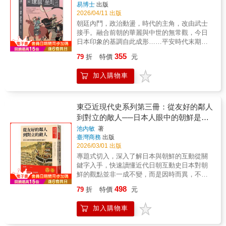
出的複雜面貌。【維新決戰，政權更迭的關鍵
易博士
出版
因，究竟為何？他們是敗得有理，抑或被後人
治選擇，也重新檢視長州奇兵隊、會津藩、庄
是邊界，海，是一條道路，一條承載著人群遷
時刻】幕末局勢最終走向全面衝突，而決定日
2026/04/11 出版
穿鑿附會、烙上「敗者」之印？ 「敗者的戰國
內藩等長久以來被簡化或神話化的歷史形象。
徙、文化傳播與想像生成的隱形路徑。從沖繩
本未來方向的，正是鳥羽伏見之戰。本書完整
朝廷內鬥，政治動盪，時代的主角，改由武士
史」系列的書寫目的並非為敗者鳴冤平反。反
透過豐富史料與多元觀點，本書突破「官軍必
漁人為季節風命名的方式，到漂流上岸的椰子
梳理第二次長州征伐失敗後的政治變局，介紹
接手。融合前朝的華麗與中世的無常觀，今日
之，本系列旨在跳脫「成王」、「敗者」這個
然正義、幕府必然失敗」的單一敘事，呈現幕
果實，神話中反覆出現的遠方樂土，到語言中
德川慶喜的改革、公議政體與武力討幕兩條不
日本印象的基調自此成形……平安時代末期，
相對而客觀的概念，強調兩者僅僅一線之差，
末各方勢力在劇變時代中的抉擇與命運，為理
殘存的古老痕跡……這些看似零散的線索，是
同路線的競逐，以及大政奉還、王政復古等重
朝廷內鬥，貴族爭相拉攏武士勢力，使武士的
左右他們勝敗與否的因素繁多且複雜，不應
解明治維新與日本近代國家的形成，提供更立
人們如何跨越海洋、抵達這些島嶼的證據。在
355
79
折
特價
元
大事件如何一步步推向內戰。書中深入分析鳥
地位上升，後來甚至權力凌駕於貴族之上，自
該、也無法單以結果論定。 本系列將利用現存
體、更深入的歷史視角。【本書特色】：本書
柳田的構想中，台灣、琉球與南方島嶼並非孤
羽伏見之戰的經過、雙方兵力部署、戰略決策
此拉開武家政權的序幕。雖然是武家政權，但
的史料為核心，再以此為基礎去進行合理適當
為該系列下卷，聚焦戊辰戰爭及其前後的武裝
立的地理座標，而是人群與文化北上流動時，
加入購物車
與政治影響，說明這場僅歷時數日的戰役，如
鎌倉幕府時代的文學、藝術、建築、宗教等各
的推理與判斷，對日本戰國的八個最著名的
衝突，從大和天誅組舉兵、長州奇兵隊興衰，
不可或缺的中間地帶。《海上之道》並不給出
何徹底改變幕府與朝廷的權力平衡，奠定明治
派文化興盛，花道、茶道、枯山水、寺院建築
「敗者」以及導致他們失敗的事件
到奧羽越列藩聯盟抗戰與箱館戰爭，完整呈現
定論，而是持續展開的提問：關於日本人從何
政府建立的基礎，也成為日本近代化發展中最
與禪宗思想等也於此時出現，為今日所見的日
&mdash;&mdash;防長大內家與嚴島之戰、今
幕府勢力走向敗亡的過程。內容兼顧戰局演
而來，關於島嶼文化如何形成，以及人們是否
重要的歷史轉折點。【幕府落幕，走向近代日
式風格奠定了基調。此外也由於農業技術進
川義元與桶狹間之戰、武田勝賴與長篠之戰、
東亞近現代史系列第三冊：從友好的鄰人
變、軍制革新、武器運用、兵站補給與國際環
能以不同的方式理解過去。在今日的學術視角
本】隨著鳥羽伏見之戰落幕，幕府勢力並未立
步、工商業發達、貨幣廣泛流通並且與海外貿
織田政權與小牧長久手之戰、北條氏政與小田
境，並透過海外新史料重新檢視薩長、會津、
到對立的敵人──日本人眼中的朝鮮是如
下，書中部分推論或許已被修正，但它保留了
即消失，而是在上野戰爭等後續戰事中繼續抵
易頻繁，人們開始積極追求財富、權力與地
原之戰、明智光秀與本能寺之變、豐臣西軍與
庄內與舊幕臣的抉擇，補足勝者敘事之外的幕
一種尚未被定形的思考狀態，一種試圖從零開
何形成的？
池內敏
著
抗。本書詳述彰義隊的成立、內部發展、寬永
位，以下剋上、講求實力主義的風潮也逐漸興
關原之戰、豐臣政權與大坂之陣
末戰爭全貌。
始理解的嘗試。當人們重新面向海洋，這本書
臺灣商務
出版
寺據守，以及上野戰爭的爆發與潰敗，描繪舊
起。鎌倉、室町時代長達四百年，這四百年卻
&mdash;&mdash;作出重新探討。
也可以再次成為一個起點。----【柳田國男的著
2026/03/01 出版
幕臣最後的奮戰與時代終結的悲壯景象，呈現
並不平穩。自源平之亂後，源賴朝在關東建立
作，提供了理解日本文化的多重入口】讀《日
專題式切入，深入了解日本與朝鮮的互動從關
幕末政權交替背後的人物命運與歷史抉擇。此
鎌倉幕府以來，政權從源家落到外戚北條一族
本的傳說》，我們看見的是日本人如何將共同
鍵字入手，快速讀懂近代日朝互動史日本對朝
外，書末特別收錄「幕末三百藩總覽」，整理
手中，後又分裂為南北朝，最後由統一日本建
的記憶與恐懼，凝縮為一個個反覆流傳的故事
鮮的觀點並非一成不變，而是因時而異，不斷
各藩的勢力分布與立場變化，協助讀者建立完
立室町幕府的足利一族掌握。本書沿著脈絡，
原型。那是一個民族用來理解世界秩序的方
重塑。因此本書透過不同的歷史切片，以極其
整的幕末政治地圖。全書以重大事件為經、重
帶領讀者走進這段動亂歷史，看見當時人民的
498
79
折
特價
元
式。讀《日本的昔話》，我們進入的是更日
細膩且多層次的手法，剖析了從十七世紀江戶
要人物為緯，結合政治、軍事、外交與社會發
生活情境與社會風氣，從大方向的歷史架構到
常、更柔軟的敘事層。那些在爐火旁代代口傳
幕府初期至二十世紀初明治日本殖民朝鮮這段
展，完整呈現日本從德川幕府走向明治維新的
文化層面的百姓日常，完整具體地呈現平安時
加入購物車
的民間故事，保存了庶民生活的倫理感與想像
漫長歲月中，日本人對朝鮮半島及其人民的複
關鍵過程，是理解幕末史與近代日本誕生的重
代以後，動盪的鐮倉室町時代如何一步步走向
力。讀《日本的祭典》，我們看見的是信仰如
雜觀感如何形成、演變，乃至最終質變的過
要讀本。【本書特色】：本書為該系列上卷，
更加混亂的亂世戰國……