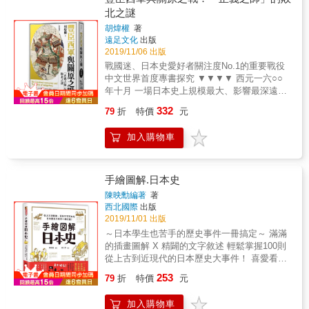
東快速發展的時代，還是德川幕府打造江戶城
動統一，呈現日本由分裂走向秩序重建的歷
「國民合唱大會」、「抄寫勅語」、「遵守交
北之謎
的時期，相傳江戶是一塊受到富士山能量環
程。不只聚焦名將與大戰，也詳述大名家族內
通道德」、「學會西餐禮儀」等標語，「炸彈
抱，得天獨厚的風水寶地，德川幕府更進一步
胡煒權
著
鬥、守護代崛起、寺社勢力、下剋上風潮與地
存錢筒」、「奢侈是可恥的」等吝嗇、寒酸的
強化風水的設計──將江戶城護城河的構造建為
遠足文化
出版
方割據，人物關係鋪陳細密，兼具故事性與歷
精神，以及教導小孩「向神明祈禱」、「打著
螺旋形狀，讓都市所需的水道、下水道與居
2019/11/06 出版
史脈絡，能幫助讀者快速掌握日本戰國史發
赤膊上課來鍛鍊身體」等精神主義，並以〈決
民、物資的流通全由上述的螺旋水路解決，更
戰國迷、日本史愛好者關注度No.1的重要戰役
展。
戰之歌〉嘶吼「前進吧！一億！！我們是火
寄望透過螺旋狀水道匯聚富士山的「氣」，並
中文世界首度專書探究 ▼▼▼▼ 西元一六○○
球！！衝吧！！」，鼓勵士兵「抱著炸彈衝進
設置鎮守鬼門的神社。直到近代水路才逐漸被
年十月 一場日本史上規模最大、影響最深遠的
敵陣」。 第三章〈戰鬥到底！〉則以當時這個
環狀鐵路和公路取代。 在發展的過程中，對自
會戰，在日本中部展開 兩軍於方寸之地惡鬥不
經典口號為題，介紹日本社會各個層面的總動
332
79
折
特價
元
然的崇拜、各種民間信仰、時代歷史和人物傳
過數小時，隨即決定勝敗 日本往後四百年的走
員，對戰場後方進行鋪天蓋地的宣傳活動，尤
說的堆疊，都讓東京這個城市的底蘊更為豐
向，亦於此刻塵埃落定&hellip;&hellip; 為何參
其對學童、學生壓榨式的動員，可謂不遺餘
加入購物車
厚，本書除了典故介紹，也搭配許多古地圖或
戰人數刷新過往紀錄的關原之戰 不到半天便宣
力，從「沒收幼稚園兒童的零用錢」、「稚兒
照片，讓人從不同的角度重新認識東京這個奠
告結束？ 慶長五年（一六○○）和曆九月十五日
隊」到呼籲小學生「搞清楚敵人」、「為產業
基於歷史且更不斷進化、求新求變的現代都
（西曆十月二十一日），在日本中部的美濃國
戰士父親加油」、「聽軍艦大叔說故事」、
市。 &
不破郡關原（今．岐阜縣不破郡關原町）爆發
手繪圖解.日本史
「對日本刀抱持憧憬」等，甚至鼓勵女學生從
了一場日本史上規模最大、影響深遠的會戰
事軍事訓練、寫慰問信。 從第四章〈雖然搞不
陳映勳編著
著
&mdash;&mdash;史稱「關原之戰」。 在這個
西北國際
出版
清楚，但還是要有愛國心〉的標題可知，二戰
面積僅僅二十六平方公里、四方被山谷包圍的
2019/11/01 出版
期間日本當局一連串的愛國宣傳策略，其實是
狹小平地裡，交戰雙方經過數小時惡鬥，不僅
場無厘頭的鬧劇，譬如帶希特勒青年團爬富士
～日本學生也苦手的歷史事件一冊搞定～ 滿滿
在一天之內便決定了勝敗，也決定了日本歷史
山，在山頂舉起日之丸與納粹旗等令人無言的
的插畫圖解 X 精闢的文字敘述 輕鬆掌握100則
往後四百年的走向。 ⊙叱吒風雲十多年的豐臣
行動和思維。這種「愛國」宣傳也擴及日本的
從上古到近現代的日本歷史大事件！ 喜愛看日
政權崩解，新霸主誕生！ 曾經威名赫赫、歷史
殖民地和佔領地──如「國民協和之歌」、「昭
劇、日本動漫或是玩日本電玩的你，是否曾經
253
性統一日本的豐臣政權，在十五年後灰飛煙
79
折
特價
元
南神社」、「沒收亞洲朋友的儲蓄」等。 在本
想融入劇情而主動搜尋歷史典故，卻發現其背
滅，取而代之的是此戰的最大勝利者德川家
書中，作者「嚴選蒐集」二戰時雜誌、廣告單
後的歷史太複雜，越查越頭大？每年都要去日
康。家康在戰後兩年便開創了日本史上第四
加入購物車
所製造的「無聊東西、就算知道也沒用的東
本旅遊的你，在享受醇厚傳統風情文化的同