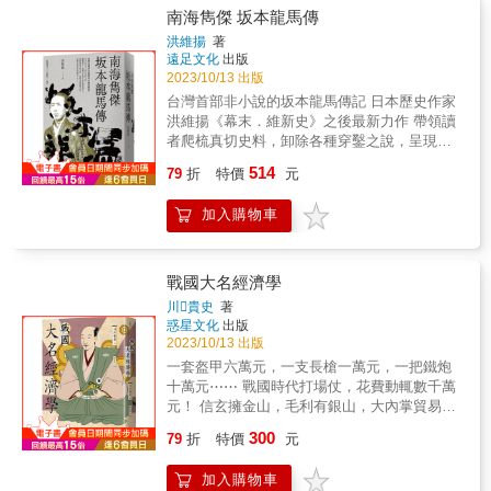
不僅是運動當下的參考，更是運動未來的警
初心，橫跨不同領域，聚焦文人、專業人士、
南海雋傑 坂本龍馬傳
惕。 *** 本書中文版第一次出版是在台灣社會經
政治名人到異人的故事，走進當代的日常，用
歷了太陽花洗禮之後的2018年，一年後香港便
洪維揚
著
不同視野認識日本文化、歷史與社會演進。精
遠足文化
出版
爆發了規模一次比一次大、最高達到兩百萬人
選日本史上不可不知的經典人物◆活著是為了
2023/10/13 出版
上街頭爭取民主的反送中運動。雖然民主派在
體驗苦惱，但我不願意孤單死去太宰治一生中
2019年年底的區議會選舉大獲全勝，但隨即而
台灣首部非小說的坂本龍馬傳記 日本歷史作家
有數次了結生命的念頭，追求文學成就的不順
來的COVID-19疫情使得上街變得困難，港版國
洪維揚《幕末．維新史》之後最新力作 帶領讀
遂，最終使他成為藥物中毒患者，此時他遇到
安法的通過更形同一道緊箍咒，導致許多參與
者爬梳真切史料，卸除各種穿鑿之說，呈現真
山崎富榮，在痛苦的生活中揮毫寫下《人間失
運動的人士不是被捕入獄就是被迫逃亡海外，
正的龍馬一生。 在戲劇、小說、動漫等創作的
514
格》，為何在作品完成後，選擇與山崎富榮投
79
折
特價
元
中共當局更是直接沒收2020年的香港立法會選
推波助瀾之下，坂本龍馬堪稱日本近代史上最
入玉川，結束他自認失格的一生？◆今生今世
舉。到了2024年3月23日，針對基本法第23條
具知名度的人物之一。說起維新，坂本龍馬在
最後一次相會，你願意為我泡一杯茶嗎？茶道
加入購物車
立法的《維護國家安全條例》正式刊憲生效。
台灣也是最常被提及的人物，薩長同盟、龜山
之祖千利休，奠定了茶道根基，令茶道廣泛普
往後港府與中央除了可以援引《國安法》規範
社中、大政奉還、船中八策&hellip;&hellip;都是
及至今，但除了茶人的形象，他在當代亦是參
的分裂國家罪、顛覆國家政權罪將人入罪之
些耳熟能詳的事件。然而也因為龍馬名號太過
與策畫政治性重大機密的角色。然而，成天鑽
外，更可以利用《維護國家安全條例》所規定
響亮，經常出現在流行文化之中，真實的龍馬
戰國大名經濟學
研茶事、品茗的千利休，為何能夠把持大權？
的「叛國、叛亂，煽動叛亂、竊取國家機密，
反而因為這些傳述與宣揚，身影逐漸模糊甚而
川貴史
著
最後又是因為什麼原因，使得豐臣秀吉命令他
間諜行為、破壞活動及境外干預」等罪名處以
失真。 此外，不少關於龍馬的創作都已有些時
惑星文化
出版
切腹自殺？◆貞子飛到美國繼續作祟，長南年
最高終身監禁的處罰。 本書的第二次出版既是
日，譬如司馬遼太郎的《龍馬行》發行超過六
2023/10/13 出版
惠留下勝訴紀錄爬出電視的貞子曾經是多少人
回顧過去也是展望未來。 在台灣以民主程序重
十年，近數十年來關於幕末與龍馬的史料與研
一套盔甲六萬元，一支長槍一萬元，一把鐵炮
童年的夢魘，其母親一角的原型人物就是御船
新選出新任總統的2024年，有必要回顧十年前
究陸續推新，某些關於龍馬傳述許久的說法，
十萬元⋯⋯ 戰國時代打場仗，花費動輒數千萬
千鶴子，她具有透視人體的能力，卻因輿論的
太陽花運動如何以違法的佔領行動迫使國會擱
亟待讀者重新認識，像是薩長同盟真為龍馬一
元！ 信玄擁金山，毛利有銀山，大內掌貿易，
中傷與毀謗而自殺；反之身為女巫的長南年惠
置飽受爭議的服貿協議，也有必要回顧同一年
人所力促而成？船中八策真的存在？ 本書作者
信長設樂市⋯⋯ 戰國大名強盛的最大關鍵就
卻能在官司中獲判無罪釋放，就因看守人員記
稍晚的「用愛與和平佔領中環」為何會失敗，
300
透過龍馬留下的書信、前人的考證成果，以及
79
折
特價
元
是： 錢！錢！錢！ & 戰國時代正如其名，整個
錄了八項常人難及現象？◆幕前幕後均是一流
以及五年前以FULL GEAR在街頭、在校園和香
最新的研究，寫就這本最貼近真實龍馬的傳
日本陷入了戰亂之中。然而，戰爭並不僅僅是
導演，大動干戈硬要尋找愛貓做為日本第一個
港警察對抗的反送中運動為何會失敗。一個試
記。或許，真實的龍馬少了那些戲劇性增添的
加入購物車
個體的武力優勢能夠帶來勝利。最重要的是金
統一天下的人，豐臣秀吉的威嚴不在話下，但